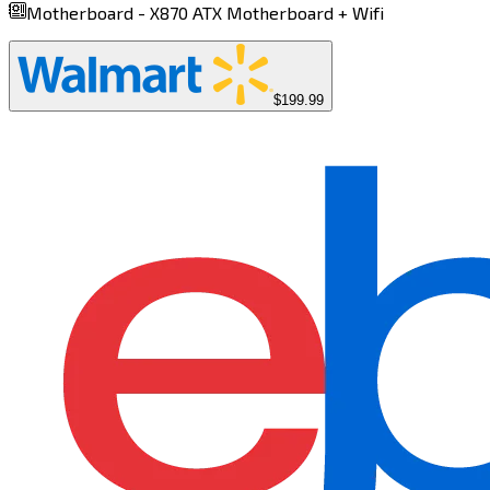
Motherboard -
X870 ATX Motherboard + Wifi​​​​‌ ‍ ​‍​‍‌‍ ‌ ​‍‌‍‍‌‌‍‌ ‌‍‍‌‌‍ ‍​‍​‍​ ‍‍​‍​‍‌ ​ ‌‍​‌‌‍ ‍‌‍‍‌‌ ‌​‌ ‍‌​‍ ‍‌‍‍‌‌‍ ​‍​‍​‍ ​​‍​‍‌‍‍​‌ ​‍‌‍‌‌‌‍‌‍​‍​‍​ ‍‍​‍​‍​‍ ‌‍​‌‌‍‌​‌‍ ‌‌‍‍‌‌‍ ‍​‍ ‌‍‍‌‌‍ ‍‌ ‌​‌‍‌‌‌‍ ‍‌ ‌​​‍ ‌‍‌‌‌‍‌​‌‍‍‌‌ ‌​​‍ ‌‍ ‌‌‍ ‌‍‌​‌‍‌‌​ ‌‌ ​​‌ ​‍‌‍‌‌‌ ​ ‌‍‌‌‌‍ ‍‌ ‌​‌‍​‌‌ ‌​‌‍‍‌‌‍ ‌‍ ‍​ ‍ ‌‍‍‌‌‍‌​​ ‌‌‍​‍​ ​‌‌‍​‍​ ​‍​ ​ ‌‍‌​​ ‌​‌‍​ ​‍ ‌‌‍‌​​ ‌‍‌‍‌‌‌‍​ ​‍ ‌​ ‌​​ ‌​​ ‌‍‌‍​‌​‍ ‌​ ‍‌‌‍‌‌​ ​ ​ ​‌​‍ ‌​ ‍​​ ‌‍‌‍‌‌‌‍‌​​ ‌ ​ ​‌‌‍‌‍​ ​​​ ​ ‌‍‌‌‌‍​‍​ ​‌​ ‍ ‌ ‌​‌ ‍‌‌ ​​‌‍‌‌​ ‌‌‍ ‌‌‍ ‌ ‌​‌‍‍​‌‍‌‌‌ ​‍‌‍​‍‌‍ ‌‍​‌‌ ​‍‌‍‌​​ ‍ ‌ ​​‌‍​‌‌ ‌​‌‍‍​​ ‌‌‍ ‍‌‍​‌‌‍ ‌‌‍‌‌​ ‌‍​‍‌‍​‌‌ ​ ‌‍‌‌‌‌‌‌‌ ​‍‌‍ ​​ ‌​‍‌‌​ ​‍‌​‌‍‌‍​‌‌‍‌​‌‍ ‌‌‍‍‌‌‍ ‍​‍‌‍‌‍‍‌‌‍‌​​ ‌‌‍​‍​ ​‌‌‍​‍​ ​‍​ ​ ‌‍‌​​ ‌​‌‍​ ​‍ ‌‌‍‌​​ ‌‍‌‍‌‌‌‍​ ​‍ ‌​ ‌​​ ‌​​ ‌‍‌‍​‌​‍ ‌​ ‍‌‌‍‌‌​ ​ ​ ​‌​‍ ‌​ ‍​​ ‌‍‌‍‌‌‌‍‌​​ ‌ ​ ​‌‌‍‌‍​ ​​​ ​ ‌‍‌‌‌‍​‍​ ​‌​‍‌‍‌ ‌​‌ ‍‌‌ ​​‌‍‌‌​ ‌‌‍ ‌‌‍ ‌ ‌​‌‍‍​‌‍‌‌‌ ​‍‌‍​‍‌‍ ‌‍​‌‌ ​‍‌‍‌​​‍‌‍‌ ​​‌‍​‌‌ ‌​‌‍‍​​ ‌‌‍ ‍‌‍​‌‌‍ ‌‌‍‌‌​‍‌‍‌ ​​‌‍‌‌‌ ​‍‌ ​ ‌ ​​‌‍‌‌‌‍​ ‌ ‌​‌‍‍‌‌ ‌‍‌‍‌‌​ ‌‌ ​​‌ ‌‌‌‍​‍‌‍ ​‌‍‍‌‌ ​ ‌‍‍​‌‍‌‌‌‍‌​​‍​‍‌ ‌
$199.99