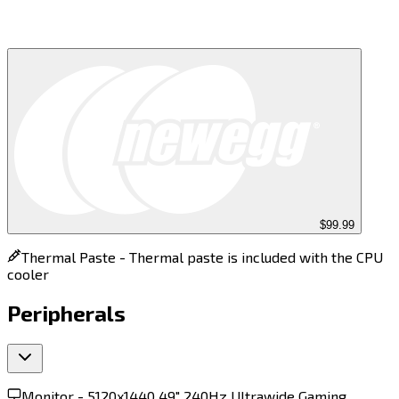
$99.99
Thermal Paste -
Thermal paste is included with the CPU
cooler
Peripherals
Monitor -
5120x1440 49" 240Hz Ultrawide Gaming