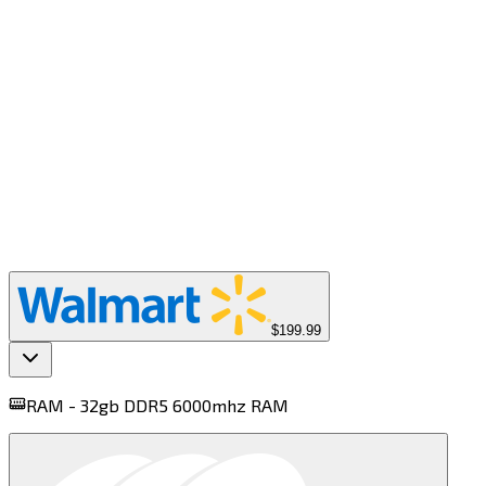
$199.99
RAM -
32gb DDR5 6000mhz RAM​​​​‌ ‍ ​‍​‍‌‍ ‌ ​‍‌‍‍‌‌‍‌ ‌‍‍‌‌‍ ‍​‍​‍​ ‍‍​‍​‍‌ ​ ‌‍​‌‌‍ ‍‌‍‍‌‌ ‌​‌ ‍‌​‍ ‍‌‍‍‌‌‍ ​‍​‍​‍ ​​‍​‍‌‍‍​‌ ​‍‌‍‌‌‌‍‌‍​‍​‍​ ‍‍​‍​‍​‍ ‌‍​‌‌‍‌​‌‍ ‌‌‍‍‌‌‍ ‍​‍ ‌‍‍‌‌‍ ‍‌ ‌​‌‍‌‌‌‍ ‍‌ ‌​​‍ ‌‍‌‌‌‍‌​‌‍‍‌‌ ‌​​‍ ‌‍ ‌‌‍ ‌‍‌​‌‍‌‌​ ‌‌ ​​‌ ​‍‌‍‌‌‌ ​ ‌‍‌‌‌‍ ‍‌ ‌​‌‍​‌‌ ‌​‌‍‍‌‌‍ ‌‍ ‍​ ‍ ‌‍‍‌‌‍‌​​ ‌​ ​ ​ ‌ ‌‍​ ‌‍​‍​ ‍‌‌‍​‌​ ‌‍​ ‍​​‍ ‌​ ​ ​ ​ ​ ‌​‌‍‌‌​‍ ‌​ ‌​​ ​‍‌‍​‌​ ‍‌​‍ ‌‌‍​‍‌‍​‌‌‍​‌‌‍​‌​‍ ‌​ ‌‍​ ‌ ‌‍​ ‌‍​ ​ ‍‌​ ‍‌​ ‌‌‌‍‌​‌‍​‌​ ​‍​ ​ ‌‍​ ​ ‍ ‌ ‌​‌ ‍‌‌ ​​‌‍‌‌​ ‌‌ ​‍‌‍​‌‌‍ ‌​ ‍ ‌ ​​‌‍​‌‌ ‌​‌‍‍​​ ‌‌‍ ‍‌‍​‌‌‍ ‌‌‍‌‌​ ‌‍​‍‌‍​‌‌ ​ ‌‍‌‌‌‌‌‌‌ ​‍‌‍ ​​ ‌​‍‌‌​ ​‍‌​‌‍‌‍​‌‌‍‌​‌‍ ‌‌‍‍‌‌‍ ‍​‍‌‍‌‍‍‌‌‍‌​​ ‌​ ​ ​ ‌ ‌‍​ ‌‍​‍​ ‍‌‌‍​‌​ ‌‍​ ‍​​‍ ‌​ ​ ​ ​ ​ ‌​‌‍‌‌​‍ ‌​ ‌​​ ​‍‌‍​‌​ ‍‌​‍ ‌‌‍​‍‌‍​‌‌‍​‌‌‍​‌​‍ ‌​ ‌‍​ ‌ ‌‍​ ‌‍​ ​ ‍‌​ ‍‌​ ‌‌‌‍‌​‌‍​‌​ ​‍​ ​ ‌‍​ ​‍‌‍‌ ‌​‌ ‍‌‌ ​​‌‍‌‌​ ‌‌ ​‍‌‍​‌‌‍ ‌​‍‌‍‌ ​​‌‍​‌‌ ‌​‌‍‍​​ ‌‌‍ ‍‌‍​‌‌‍ ‌‌‍‌‌​‍‌‍‌ ​​‌‍‌‌‌ ​‍‌ ​ ‌ ​​‌‍‌‌‌‍​ ‌ ‌​‌‍‍‌‌ ‌‍‌‍‌‌​ ‌‌ ​​‌ ‌‌‌‍​‍‌‍ ​‌‍‍‌‌ ​ ‌‍‍​‌‍‌‌‌‍‌​​‍​‍‌ ‌