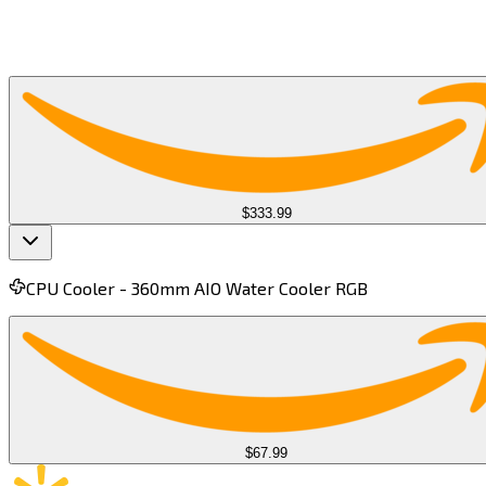
find more on
cpus.gg
$333.99
CPU Cooler -
360mm AIO Water Cooler RGB ​​​​‌ ‍ ​‍​‍‌‍ ‌ ​‍‌‍‍‌‌‍‌ ‌‍‍‌‌‍ ‍​‍​‍​ ‍‍​‍​‍‌ ​ ‌‍​‌‌‍ ‍‌‍‍‌‌ ‌​‌ ‍‌​‍ ‍‌‍‍‌‌‍ ​‍​‍​‍ ​​‍​‍‌‍‍​‌ ​‍‌‍‌‌‌‍‌‍​‍​‍​ ‍‍​‍​‍​‍ ‌‍​‌‌‍‌​‌‍ ‌‌‍‍‌‌‍ ‍​‍ ‌‍‍‌‌‍ ‍‌ ‌​‌‍‌‌‌‍ ‍‌ ‌​​‍ ‌‍‌‌‌‍‌​‌‍‍‌‌ ‌​​‍ ‌‍ ‌‌‍ ‌‍‌​‌‍‌‌​ ‌‌ ​​‌ ​‍‌‍‌‌‌ ​ ‌‍‌‌‌‍ ‍‌ ‌​‌‍​‌‌ ‌​‌‍‍‌‌‍ ‌‍ ‍​ ‍ ‌‍‍‌‌‍‌​​ ‌​ ‌​​ ​ ​ ‌‍​ ​​‌‍​‍‌‍‌​​ ‌‌‌‍​‍​‍ ‌​ ​‍‌‍‌‌‌‍‌‍‌‍​ ​‍ ‌​ ‌​‌‍‌​​ ‌​​ ​‌​‍ ‌​ ‍​‌‍‌​​ ‌​​ ​ ​‍ ‌‌‍‌​‌‍​‍‌‍​‍​ ‍‌​ ‍‌‌‍​ ​ ‌‌‌‍‌‍​ ‍‌‌‍‌‍​ ‌​‌‍​ ​ ‍ ‌ ‌​‌ ‍‌‌ ​​‌‍‌‌​ ‌‌‍​ ‌ ​​‌ ‌‌‌‍​ ‌‍ ‌‍ ‌‍ ​‌‍‌‌‌ ​‍​ ‍ ‌ ​​‌‍​‌‌ ‌​‌‍‍​​ ‌‌‍ ‍‌‍​‌‌‍ ‌‌‍‌‌​ ‌‍​‍‌‍​‌‌ ​ ‌‍‌‌‌‌‌‌‌ ​‍‌‍ ​​ ‌​‍‌‌​ ​‍‌​‌‍‌‍​‌‌‍‌​‌‍ ‌‌‍‍‌‌‍ ‍​‍‌‍‌‍‍‌‌‍‌​​ ‌​ ‌​​ ​ ​ ‌‍​ ​​‌‍​‍‌‍‌​​ ‌‌‌‍​‍​‍ ‌​ ​‍‌‍‌‌‌‍‌‍‌‍​ ​‍ ‌​ ‌​‌‍‌​​ ‌​​ ​‌​‍ ‌​ ‍​‌‍‌​​ ‌​​ ​ ​‍ ‌‌‍‌​‌‍​‍‌‍​‍​ ‍‌​ ‍‌‌‍​ ​ ‌‌‌‍‌‍​ ‍‌‌‍‌‍​ ‌​‌‍​ ​‍‌‍‌ ‌​‌ ‍‌‌ ​​‌‍‌‌​ ‌‌‍​ ‌ ​​‌ ‌‌‌‍​ ‌‍ ‌‍ ‌‍ ​‌‍‌‌‌ ​‍​‍‌‍‌ ​​‌‍​‌‌ ‌​‌‍‍​​ ‌‌‍ ‍‌‍​‌‌‍ ‌‌‍‌‌​‍‌‍‌ ​​‌‍‌‌‌ ​‍‌ ​ ‌ ​​‌‍‌‌‌‍​ ‌ ‌​‌‍‍‌‌ ‌‍‌‍‌‌​ ‌‌ ​​‌ ‌‌‌‍​‍‌‍ ​‌‍‍‌‌ ​ ‌‍‍​‌‍‌‌‌‍‌​​‍​‍‌ ‌
$67.99