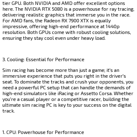
tier GPU. Both NVIDIA and AMD offer excellent options
here. The NVIDIA RTX 5080 is a powerhouse for ray tracing,
delivering realistic graphics that immerse you in the race.
For AMD fans, the Radeon RX 7900 XTX is equally
impressive, offering high-end performance at 1440p
resolution. Both GPUs come with robust cooling solutions,
ensuring they stay cool even under heavy load.​​​​‌ ‍ ​‍​‍‌‍ ‌ ​‍‌‍‍‌‌‍‌ ‌‍‍‌‌‍ ‍​‍​‍​ ‍‍​‍​‍‌ ​ ‌‍​‌‌‍ ‍‌‍‍‌‌ ‌​‌ ‍‌​‍ ‍‌‍‍‌‌‍ ​‍​‍​‍ ​​‍​‍‌‍‍​‌ ​‍‌‍‌‌‌‍‌‍​‍​‍​ ‍‍​‍​‍​‍ ‌‍​‌‌‍‌​‌‍ ‌‌‍‍‌‌‍ ‍​‍ ‌‍‍‌‌‍ ‍‌ ‌​‌‍‌‌‌‍ ‍‌ ‌​​‍ ‌‍‌‌‌‍‌​‌‍‍‌‌ ‌​​‍ ‌‍ ‌‌‍ ‌‍‌​‌‍‌‌​ ‌‌ ​​‌ ​‍‌‍‌‌‌ ​ ‌‍‌‌‌‍ ‍‌ ‌​‌‍​‌‌ ‌​‌‍‍‌‌‍ ‌‍ ‍​ ‍ ‌‍‍‌‌‍‌​​ ‌​ ‌​​ ​​​ ​‍​ ‍​‌‍​ ​ ‌‍​ ‌‍‌‍​‍​‍ ‌‌‍​‌​ ‌‌​ ‌ ‌‍‌‌​‍ ‌​ ‌​​ ‌‍​ ‌‍​ ​‌​‍ ‌​ ‍​‌‍​‍​ ‍‌​ ‍​​‍ ‌‌‍​‍​ ‍​​ ‍​‌‍‌‍​ ​ ​ ​​​ ​​​ ‍​​ ‌​​ ​​‌‍​ ​ ‍​​ ‍ ‌ ‌​‌ ‍‌‌ ​​‌‍‌‌​ ‌‌‍​‍‌ ‌‌‌‍‍‌‌‍ ​‌‍‌​​ ‍ ‌ ​​‌‍​‌‌ ‌​‌‍‍​​ ‌‌‍‍‌​ ​‌​ ‍​‌‍ ‍‌‌ ‌‍ ​‌‍ ‌‍ ‍‌‍‌ ‌‌ ‌‍‌​‌‍‌‌‌ ​ ‌‍​ ​‍‌‌​ ‌‌‌​​‍‌‌ ‌‍‍ ‌‍‌‌‌ ‍‌​‍‌‌​ ​ ‌​‌​​‍‌‌​ ​ ‌​‌​​‍‌‌​ ​‍​ ​‍‌‍‌‌‌‍ ‍​‍‌‌​ ​‍​ ​‍​‍‌‌​ ‌‌‌​‌​​‍ ‍‌ ‌‍‌‍​‌‌‍ ​‌ ‌‌‌‍‌‌​‍‌‌​ ‌‌‌​​‍‌‌ ‌‍‍ ‌‍‌‌‌ ‍‌​‍‌‌​ ​ ‌​‌​​‍‌‌​ ​ ‌​‌​​‍‌‌​ ​‍​ ​‍‌‍​‌‌‍‌​‌‍​‍​ ​‌​ ‌ ​ ​‌‌‍‌‌‌‍​ ​ ‍‌​ ​ ​ ‍​‌‍​‌​‍‌‌​ ​‍​ ​‍​‍‌‌​ ‌‌‌​‌​​‍ ‍‌‍​ ‌‍‍​‌‍‍‌‌‍ ​‌‍‌​‌ ​‍‌‍‌‌‌‍ ‍​‍‌‌​ ‌‌‌​​‍‌‌ ‌‍‍ ‌‍‌‌‌ ‍‌​‍‌‌​ ​ ‌​‌​​‍‌‌​ ​ ‌​‌​​‍‌‌​ ​‍​ ​‍​ ​​​ ‌‌​ ‍​‌‍‌‌‌‍​‌​ ‍​​ ‍​‌‍‌‌​ ‍‌​ ​‌​ ​​​ ​‌​‍‌‌​ ​‍​ ​‍​‍‌‌​ ‌‌‌​‌​​‍ ‍‌ ‌​‌‍‌‌‌ ‍​‌ ‌​​ ‌‍​‍‌‍​‌‌ ​ ‌‍‌‌‌‌‌‌‌ ​‍‌‍ ​​ ‌​‍‌‌​ ​‍‌​‌‍‌‍​‌‌‍‌​‌‍ ‌‌‍‍‌‌‍ ‍​‍‌‍‌‍‍‌‌‍‌​​ ‌​ ‌​​ ​​​ ​‍​ ‍​‌‍​ ​ ‌‍​ ‌‍‌‍​‍​‍ ‌‌‍​‌​ ‌‌​ ‌ ‌‍‌‌​‍ ‌​ ‌​​ ‌‍​ ‌‍​ ​‌​‍ ‌​ ‍​‌‍​‍​ ‍‌​ ‍​​‍ ‌‌‍​‍​ ‍​​ ‍​‌‍‌‍​ ​ ​ ​​​ ​​​ ‍​​ ‌​​ ​​‌‍​ ​ ‍​​‍‌‍‌ ‌​‌ ‍‌‌ ​​‌‍‌‌​ ‌‌‍​‍‌ ‌‌‌‍‍‌‌‍ ​‌‍‌​​‍‌‍‌ ​​‌‍​‌‌ ‌​‌‍‍​​ ‌‌‍‍‌​ ​‌​ ‍​‌‍ ‍‌‌ ‌‍ ​‌‍ ‌‍ ‍‌‍‌ ‌‌ ‌‍‌​‌‍‌‌‌ ​ ‌‍​ ​‍‌‌​ ‌‌‌​​‍‌‌ ‌‍‍ ‌‍‌‌‌ ‍‌​‍‌‌​ ​ ‌​‌​​‍‌‌​ ​ ‌​‌​​‍‌‌​ ​‍​ ​‍‌‍‌‌‌‍ ‍​‍‌‌​ ​‍​ ​‍​‍‌‌​ ‌‌‌​‌​​‍ ‍‌ ‌‍‌‍​‌‌‍ ​‌ ‌‌‌‍‌‌​‍‌‌​ ‌‌‌​​‍‌‌ ‌‍‍ ‌‍‌‌‌ ‍‌​‍‌‌​ ​ ‌​‌​​‍‌‌​ ​ ‌​‌​​‍‌‌​ ​‍​ ​‍‌‍​‌‌‍‌​‌‍​‍​ ​‌​ ‌ ​ ​‌‌‍‌‌‌‍​ ​ ‍‌​ ​ ​ ‍​‌‍​‌​‍‌‌​ ​‍​ ​‍​‍‌‌​ ‌‌‌​‌​​‍ ‍‌‍​ ‌‍‍​‌‍‍‌‌‍ ​‌‍‌​‌ ​‍‌‍‌‌‌‍ ‍​‍‌‌​ ‌‌‌​​‍‌‌ ‌‍‍ ‌‍‌‌‌ ‍‌​‍‌‌​ ​ ‌​‌​​‍‌‌​ ​ ‌​‌​​‍‌‌​ ​‍​ ​‍​ ​​​ ‌‌​ ‍​‌‍‌‌‌‍​‌​ ‍​​ ‍​‌‍‌‌​ ‍‌​ ​‌​ ​​​ ​‌​‍‌‌​ ​‍​ ​‍​‍‌‌​ ‌‌‌​‌​​‍ ‍‌ ‌​‌‍‌‌‌ ‍​‌ ‌​​‍‌‍‌ ​​‌‍‌‌‌ ​‍‌ ​ ‌ ​​‌‍‌‌‌‍​ ‌ ‌​‌‍‍‌‌ ‌‍‌‍‌‌​ ‌‌ ​​‌ ‌‌‌‍​‍‌‍ ​‌‍‍‌‌ ​ ‌‍‍​‌‍‌‌‌‍‌​​‍​‍‌ ‌
3. Cooling: Essential for Performance​​​​‌ ‍ ​‍​‍‌‍ ‌ ​‍‌‍‍‌‌‍‌ ‌‍‍‌‌‍ ‍​‍​‍​ ‍‍​‍​‍‌ ​ ‌‍​‌‌‍ ‍‌‍‍‌‌ ‌​‌ ‍‌​‍ ‍‌‍‍‌‌‍ ​‍​‍​‍ ​​‍​‍‌‍‍​‌ ​‍‌‍‌‌‌‍‌‍​‍​‍​ ‍‍​‍​‍​‍ ‌‍​‌‌‍‌​‌‍ ‌‌‍‍‌‌‍ ‍​‍ ‌‍‍‌‌‍ ‍‌ ‌​‌‍‌‌‌‍ ‍‌ ‌​​‍ ‌‍‌‌‌‍‌​‌‍‍‌‌ ‌​​‍ ‌‍ ‌‌‍ ‌‍‌​‌‍‌‌​ ‌‌ ​​‌ ​‍‌‍‌‌‌ ​ ‌‍‌‌‌‍ ‍‌ ‌​‌‍​‌‌ ‌​‌‍‍‌‌‍ ‌‍ ‍​ ‍ ‌‍‍‌‌‍‌​​ ‌​ ‌​​ ​​​ ​‍​ ‍​‌‍​ ​ ‌‍​ ‌‍‌‍​‍​‍ ‌‌‍​‌​ ‌‌​ ‌ ‌‍‌‌​‍ ‌​ ‌​​ ‌‍​ ‌‍​ ​‌​‍ ‌​ ‍​‌‍​‍​ ‍‌​ ‍​​‍ ‌‌‍​‍​ ‍​​ ‍​‌‍‌‍​ ​ ​ ​​​ ​​​ ‍​​ ‌​​ ​​‌‍​ ​ ‍​​ ‍ ‌ ‌​‌ ‍‌‌ ​​‌‍‌‌​ ‌‌‍​‍‌ ‌‌‌‍‍‌‌‍ ​‌‍‌​​ ‍ ‌ ​​‌‍​‌‌ ‌​‌‍‍​​ ‌‌‍‍‌​ ​‌​ ‍​‌‍ ‍‌‌ ‌‍ ​‌‍ ‌‍ ‍‌‍‌ ‌‌ ‌‍‌​‌‍‌‌‌ ​ ‌‍​ ​‍‌‌​ ‌‌‌​​‍‌‌ ‌‍‍ ‌‍‌‌‌ ‍‌​‍‌‌​ ​ ‌​‌​​‍‌‌​ ​ ‌​‌​​‍‌‌​ ​‍​ ​‍‌‍‌‌‌‍ ‍​‍‌‌​ ​‍​ ​‍​‍‌‌​ ‌‌‌​‌​​‍ ‍‌ ‌‍‌‍​‌‌‍ ​‌ ‌‌‌‍‌‌​‍‌‌​ ‌‌‌​​‍‌‌ ‌‍‍ ‌‍‌‌‌ ‍‌​‍‌‌​ ​ ‌​‌​​‍‌‌​ ​ ‌​‌​​‍‌‌​ ​‍​ ​‍​ ‌‍​ ‌ ​ ‌‌‌‍​‍​ ‌ ‌‍​ ​ ‌​​ ​‌​ ‍‌​ ​‍​ ​‌​ ​‍​‍‌‌​ ​‍​ ​‍​‍‌‌​ ‌‌‌​‌​​‍ ‍‌‍​ ‌‍‍​‌‍‍‌‌‍ ​‌‍‌​‌ ​‍‌‍‌‌‌‍ ‍​‍‌‌​ ‌‌‌​​‍‌‌ ‌‍‍ ‌‍‌‌‌ ‍‌​‍‌‌​ ​ ‌​‌​​‍‌‌​ ​ ‌​‌​​‍‌‌​ ​‍​ ​‍​ ‌‍​ ​‍‌‍​‌​ ​​​ ‌‌​ ​​‌‍​‍​ ​​​ ​‌​ ​‍‌‍​‍‌‍‌​​‍‌‌​ ​‍​ ​‍​‍‌‌​ ‌‌‌​‌​​‍ ‍‌ ‌​‌‍‌‌‌ ‍​‌ ‌​​ ‌‍​‍‌‍​‌‌ ​ ‌‍‌‌‌‌‌‌‌ ​‍‌‍ ​​ ‌​‍‌‌​ ​‍‌​‌‍‌‍​‌‌‍‌​‌‍ ‌‌‍‍‌‌‍ ‍​‍‌‍‌‍‍‌‌‍‌​​ ‌​ ‌​​ ​​​ ​‍​ ‍​‌‍​ ​ ‌‍​ ‌‍‌‍​‍​‍ ‌‌‍​‌​ ‌‌​ ‌ ‌‍‌‌​‍ ‌​ ‌​​ ‌‍​ ‌‍​ ​‌​‍ ‌​ ‍​‌‍​‍​ ‍‌​ ‍​​‍ ‌‌‍​‍​ ‍​​ ‍​‌‍‌‍​ ​ ​ ​​​ ​​​ ‍​​ ‌​​ ​​‌‍​ ​ ‍​​‍‌‍‌ ‌​‌ ‍‌‌ ​​‌‍‌‌​ ‌‌‍​‍‌ ‌‌‌‍‍‌‌‍ ​‌‍‌​​‍‌‍‌ ​​‌‍​‌‌ ‌​‌‍‍​​ ‌‌‍‍‌​ ​‌​ ‍​‌‍ ‍‌‌ ‌‍ ​‌‍ ‌‍ ‍‌‍‌ ‌‌ ‌‍‌​‌‍‌‌‌ ​ ‌‍​ ​‍‌‌​ ‌‌‌​​‍‌‌ ‌‍‍ ‌‍‌‌‌ ‍‌​‍‌‌​ ​ ‌​‌​​‍‌‌​ ​ ‌​‌​​‍‌‌​ ​‍​ ​‍‌‍‌‌‌‍ ‍​‍‌‌​ ​‍​ ​‍​‍‌‌​ ‌‌‌​‌​​‍ ‍‌ ‌‍‌‍​‌‌‍ ​‌ ‌‌‌‍‌‌​‍‌‌​ ‌‌‌​​‍‌‌ ‌‍‍ ‌‍‌‌‌ ‍‌​‍‌‌​ ​ ‌​‌​​‍‌‌​ ​ ‌​‌​​‍‌‌​ ​‍​ ​‍​ ‌‍​ ‌ ​ ‌‌‌‍​‍​ ‌ ‌‍​ ​ ‌​​ ​‌​ ‍‌​ ​‍​ ​‌​ ​‍​‍‌‌​ ​‍​ ​‍​‍‌‌​ ‌‌‌​‌​​‍ ‍‌‍​ ‌‍‍​‌‍‍‌‌‍ ​‌‍‌​‌ ​‍‌‍‌‌‌‍ ‍​‍‌‌​ ‌‌‌​​‍‌‌ ‌‍‍ ‌‍‌‌‌ ‍‌​‍‌‌​ ​ ‌​‌​​‍‌‌​ ​ ‌​‌​​‍‌‌​ ​‍​ ​‍​ ‌‍​ ​‍‌‍​‌​ ​​​ ‌‌​ ​​‌‍​‍​ ​​​ ​‌​ ​‍‌‍​‍‌‍‌​​‍‌‌​ ​‍​ ​‍​‍‌‌​ ‌‌‌​‌​​‍ ‍‌ ‌​‌‍‌‌‌ ‍​‌ ‌​​‍‌‍‌ ​​‌‍‌‌‌ ​‍‌ ​ ‌ ​​‌‍‌‌‌‍​ ‌ ‌​‌‍‍‌‌ ‌‍‌‍‌‌​ ‌‌ ​​‌ ‌‌‌‍​‍‌‍ ​‌‍‍‌‌ ​ ‌‍‍​‌‍‌‌‌‍‌​​‍​‍‌ ‌
Sim racing has become more than just a game; it's an
immersive experience that puts you right in the driver's
seat. To dominate the tracks and crush your opponents, you
need a powerful PC setup that can handle the demands of
high-end simulators like iRacing or Assetto Corsa. Whether
you're a casual player or a competitive racer, building the
ultimate sim racing PC is key to your success on the digital
track.​​​​‌ ‍ ​‍​‍‌‍ ‌ ​‍‌‍‍‌‌‍‌ ‌‍‍‌‌‍ ‍​‍​‍​ ‍‍​‍​‍‌ ​ ‌‍​‌‌‍ ‍‌‍‍‌‌ ‌​‌ ‍‌​‍ ‍‌‍‍‌‌‍ ​‍​‍​‍ ​​‍​‍‌‍‍​‌ ​‍‌‍‌‌‌‍‌‍​‍​‍​ ‍‍​‍​‍​‍ ‌‍​‌‌‍‌​‌‍ ‌‌‍‍‌‌‍ ‍​‍ ‌‍‍‌‌‍ ‍‌ ‌​‌‍‌‌‌‍ ‍‌ ‌​​‍ ‌‍‌‌‌‍‌​‌‍‍‌‌ ‌​​‍ ‌‍ ‌‌‍ ‌‍‌​‌‍‌‌​ ‌‌ ​​‌ ​‍‌‍‌‌‌ ​ ‌‍‌‌‌‍ ‍‌ ‌​‌‍​‌‌ ‌​‌‍‍‌‌‍ ‌‍ ‍​ ‍ ‌‍‍‌‌‍‌​​ ‌​ ‌​​ ​​​ ​‍​ ‍​‌‍​ ​ ‌‍​ ‌‍‌‍​‍​‍ ‌‌‍​‌​ ‌‌​ ‌ ‌‍‌‌​‍ ‌​ ‌​​ ‌‍​ ‌‍​ ​‌​‍ ‌​ ‍​‌‍​‍​ ‍‌​ ‍​​‍ ‌‌‍​‍​ ‍​​ ‍​‌‍‌‍​ ​ ​ ​​​ ​​​ ‍​​ ‌​​ ​​‌‍​ ​ ‍​​ ‍ ‌ ‌​‌ ‍‌‌ ​​‌‍‌‌​ ‌‌‍​‍‌ ‌‌‌‍‍‌‌‍ ​‌‍‌​​ ‍ ‌ ​​‌‍​‌‌ ‌​‌‍‍​​ ‌‌‍‍‌​ ​‌​ ‍​‌‍ ‍‌‌ ‌‍ ​‌‍ ‌‍ ‍‌‍‌ ‌‌ ‌‍‌​‌‍‌‌‌ ​ ‌‍​ ​‍‌‌​ ‌‌‌​​‍‌‌ ‌‍‍ ‌‍‌‌‌ ‍‌​‍‌‌​ ​ ‌​‌​​‍‌‌​ ​ ‌​‌​​‍‌‌​ ​‍​ ​‍‌‍‌‌‌‍ ‍​‍‌‌​ ​‍​ ​‍​‍‌‌​ ‌‌‌​‌​​‍ ‍‌ ‌‍‌‍​‌‌‍ ​‌ ‌‌‌‍‌‌​‍‌‌​ ‌‌‌​​‍‌‌ ‌‍‍ ‌‍‌‌‌ ‍‌​‍‌‌​ ​ ‌​‌​​‍‌‌​ ​ ‌​‌​​‍‌‌​ ​‍​ ​‍‌‍‌​​ ​‍‌‍​ ​ ​‍‌‍‌‍​ ​ ​ ‍‌‌‍‌‍‌‍‌​‌‍​ ​ ‍‌‌‍​‍​‍‌‌​ ​‍​ ​‍​‍‌‌​ ‌‌‌​‌​​‍ ‍‌‍​ ‌‍‍​‌‍‍‌‌‍ ​‌‍‌​‌ ​‍‌‍‌‌‌‍ ‍​‍‌‌​ ‌‌‌​​‍‌‌ ‌‍‍ ‌‍‌‌‌ ‍‌​‍‌‌​ ​ ‌​‌​​‍‌‌​ ​ ‌​‌​​‍‌‌​ ​‍​ ​‍​ ‌‍​ ‍‌‌‍​ ‌‍‌‌​ ‍‌​ ‌‍​ ​‍‌‍‌​​ ‌‍​ ‌ ​ ‌‌​ ‌‌​‍‌‌​ ​‍​ ​‍​‍‌‌​ ‌‌‌​‌​​‍ ‍‌ ‌​‌‍‌‌‌ ‍​‌ ‌​​ ‌‍​‍‌‍​‌‌ ​ ‌‍‌‌‌‌‌‌‌ ​‍‌‍ ​​ ‌​‍‌‌​ ​‍‌​‌‍‌‍​‌‌‍‌​‌‍ ‌‌‍‍‌‌‍ ‍​‍‌‍‌‍‍‌‌‍‌​​ ‌​ ‌​​ ​​​ ​‍​ ‍​‌‍​ ​ ‌‍​ ‌‍‌‍​‍​‍ ‌‌‍​‌​ ‌‌​ ‌ ‌‍‌‌​‍ ‌​ ‌​​ ‌‍​ ‌‍​ ​‌​‍ ‌​ ‍​‌‍​‍​ ‍‌​ ‍​​‍ ‌‌‍​‍​ ‍​​ ‍​‌‍‌‍​ ​ ​ ​​​ ​​​ ‍​​ ‌​​ ​​‌‍​ ​ ‍​​‍‌‍‌ ‌​‌ ‍‌‌ ​​‌‍‌‌​ ‌‌‍​‍‌ ‌‌‌‍‍‌‌‍ ​‌‍‌​​‍‌‍‌ ​​‌‍​‌‌ ‌​‌‍‍​​ ‌‌‍‍‌​ ​‌​ ‍​‌‍ ‍‌‌ ‌‍ ​‌‍ ‌‍ ‍‌‍‌ ‌‌ ‌‍‌​‌‍‌‌‌ ​ ‌‍​ ​‍‌‌​ ‌‌‌​​‍‌‌ ‌‍‍ ‌‍‌‌‌ ‍‌​‍‌‌​ ​ ‌​‌​​‍‌‌​ ​ ‌​‌​​‍‌‌​ ​‍​ ​‍‌‍‌‌‌‍ ‍​‍‌‌​ ​‍​ ​‍​‍‌‌​ ‌‌‌​‌​​‍ ‍‌ ‌‍‌‍​‌‌‍ ​‌ ‌‌‌‍‌‌​‍‌‌​ ‌‌‌​​‍‌‌ ‌‍‍ ‌‍‌‌‌ ‍‌​‍‌‌​ ​ ‌​‌​​‍‌‌​ ​ ‌​‌​​‍‌‌​ ​‍​ ​‍‌‍‌​​ ​‍‌‍​ ​ ​‍‌‍‌‍​ ​ ​ ‍‌‌‍‌‍‌‍‌​‌‍​ ​ ‍‌‌‍​‍​‍‌‌​ ​‍​ ​‍​‍‌‌​ ‌‌‌​‌​​‍ ‍‌‍​ ‌‍‍​‌‍‍‌‌‍ ​‌‍‌​‌ ​‍‌‍‌‌‌‍ ‍​‍‌‌​ ‌‌‌​​‍‌‌ ‌‍‍ ‌‍‌‌‌ ‍‌​‍‌‌​ ​ ‌​‌​​‍‌‌​ ​ ‌​‌​​‍‌‌​ ​‍​ ​‍​ ‌‍​ ‍‌‌‍​ ‌‍‌‌​ ‍‌​ ‌‍​ ​‍‌‍‌​​ ‌‍​ ‌ ​ ‌‌​ ‌‌​‍‌‌​ ​‍​ ​‍​‍‌‌​ ‌‌‌​‌​​‍ ‍‌ ‌​‌‍‌‌‌ ‍​‌ ‌​​‍‌‍‌ ​​‌‍‌‌‌ ​‍‌ ​ ‌ ​​‌‍‌‌‌‍​ ‌ ‌​‌‍‍‌‌ ‌‍‌‍‌‌​ ‌‌ ​​‌ ‌‌‌‍​‍‌‍ ​‌‍‍‌‌ ​ ‌‍‍​‌‍‌‌‌‍‌​​‍​‍‌ ‌
1. CPU: Powerhouse for Performance​​​​‌ ‍ ​‍​‍‌‍ ‌ ​‍‌‍‍‌‌‍‌ ‌‍‍‌‌‍ ‍​‍​‍​ ‍‍​‍​‍‌ ​ ‌‍​‌‌‍ ‍‌‍‍‌‌ ‌​‌ ‍‌​‍ ‍‌‍‍‌‌‍ ​‍​‍​‍ ​​‍​‍‌‍‍​‌ ​‍‌‍‌‌‌‍‌‍​‍​‍​ ‍‍​‍​‍​‍ ‌‍​‌‌‍‌​‌‍ ‌‌‍‍‌‌‍ ‍​‍ ‌‍‍‌‌‍ ‍‌ ‌​‌‍‌‌‌‍ ‍‌ ‌​​‍ ‌‍‌‌‌‍‌​‌‍‍‌‌ ‌​​‍ ‌‍ ‌‌‍ ‌‍‌​‌‍‌‌​ ‌‌ ​​‌ ​‍‌‍‌‌‌ ​ ‌‍‌‌‌‍ ‍‌ ‌​‌‍​‌‌ ‌​‌‍‍‌‌‍ ‌‍ ‍​ ‍ ‌‍‍‌‌‍‌​​ ‌​ ‌​​ ​​​ ​‍​ ‍​‌‍​ ​ ‌‍​ ‌‍‌‍​‍​‍ ‌‌‍​‌​ ‌‌​ ‌ ‌‍‌‌​‍ ‌​ ‌​​ ‌‍​ ‌‍​ ​‌​‍ ‌​ ‍​‌‍​‍​ ‍‌​ ‍​​‍ ‌‌‍​‍​ ‍​​ ‍​‌‍‌‍​ ​ ​ ​​​ ​​​ ‍​​ ‌​​ ​​‌‍​ ​ ‍​​ ‍ ‌ ‌​‌ ‍‌‌ ​​‌‍‌‌​ ‌‌‍​‍‌ ‌‌‌‍‍‌‌‍ ​‌‍‌​​ ‍ ‌ ​​‌‍​‌‌ ‌​‌‍‍​​ ‌‌‍‍‌​ ​‌​ ‍​‌‍ ‍‌‌ ‌‍ ​‌‍ ‌‍ ‍‌‍‌ ‌‌ ‌‍‌​‌‍‌‌‌ ​ ‌‍​ ​‍‌‌​ ‌‌‌​​‍‌‌ ‌‍‍ ‌‍‌‌‌ ‍‌​‍‌‌​ ​ ‌​‌​​‍‌‌​ ​ ‌​‌​​‍‌‌​ ​‍​ ​‍‌‍‌‌‌‍ ‍​‍‌‌​ ​‍​ ​‍​‍‌‌​ ‌‌‌​‌​​‍ ‍‌ ‌‍‌‍​‌‌‍ ​‌ ‌‌‌‍‌‌​‍‌‌​ ‌‌‌​​‍‌‌ ‌‍‍ ‌‍‌‌‌ ‍‌​‍‌‌​ ​ ‌​‌​​‍‌‌​ ​ ‌​‌​​‍‌‌​ ​‍​ ​‍​ ‌‌​ ​‍‌‍​‌​ ‌‍‌‍​ ​ ‌‌‌‍​‌‌‍​‌​ ‍‌​ ‌‍​ ​‌‌‍‌‌​‍‌‌​ ​‍​ ​‍​‍‌‌​ ‌‌‌​‌​​‍ ‍‌‍​ ‌‍‍​‌‍‍‌‌‍ ​‌‍‌​‌ ​‍‌‍‌‌‌‍ ‍​‍‌‌​ ‌‌‌​​‍‌‌ ‌‍‍ ‌‍‌‌‌ ‍‌​‍‌‌​ ​ ‌​‌​​‍‌‌​ ​ ‌​‌​​‍‌‌​ ​‍​ ​‍‌‍‌‍​ ​‍​ ​ ‌‍​ ​ ​ ​ ‌‍‌‍​‌​ ​ ‌‍‌​​ ‌‌​ ‌​‌‍‌‌​‍‌‌​ ​‍​ ​‍​‍‌‌​ ‌‌‌​‌​​‍ ‍‌ ‌​‌‍‌‌‌ ‍​‌ ‌​​ ‌‍​‍‌‍​‌‌ ​ ‌‍‌‌‌‌‌‌‌ ​‍‌‍ ​​ ‌​‍‌‌​ ​‍‌​‌‍‌‍​‌‌‍‌​‌‍ ‌‌‍‍‌‌‍ ‍​‍‌‍‌‍‍‌‌‍‌​​ ‌​ ‌​​ ​​​ ​‍​ ‍​‌‍​ ​ ‌‍​ ‌‍‌‍​‍​‍ ‌‌‍​‌​ ‌‌​ ‌ ‌‍‌‌​‍ ‌​ ‌​​ ‌‍​ ‌‍​ ​‌​‍ ‌​ ‍​‌‍​‍​ ‍‌​ ‍​​‍ ‌‌‍​‍​ ‍​​ ‍​‌‍‌‍​ ​ ​ ​​​ ​​​ ‍​​ ‌​​ ​​‌‍​ ​ ‍​​‍‌‍‌ ‌​‌ ‍‌‌ ​​‌‍‌‌​ ‌‌‍​‍‌ ‌‌‌‍‍‌‌‍ ​‌‍‌​​‍‌‍‌ ​​‌‍​‌‌ ‌​‌‍‍​​ ‌‌‍‍‌​ ​‌​ ‍​‌‍ ‍‌‌ ‌‍ ​‌‍ ‌‍ ‍‌‍‌ ‌‌ ‌‍‌​‌‍‌‌‌ ​ ‌‍​ ​‍‌‌​ ‌‌‌​​‍‌‌ ‌‍‍ ‌‍‌‌‌ ‍‌​‍‌‌​ ​ ‌​‌​​‍‌‌​ ​ ‌​‌​​‍‌‌​ ​‍​ ​‍‌‍‌‌‌‍ ‍​‍‌‌​ ​‍​ ​‍​‍‌‌​ ‌‌‌​‌​​‍ ‍‌ ‌‍‌‍​‌‌‍ ​‌ ‌‌‌‍‌‌​‍‌‌​ ‌‌‌​​‍‌‌ ‌‍‍ ‌‍‌‌‌ ‍‌​‍‌‌​ ​ ‌​‌​​‍‌‌​ ​ ‌​‌​​‍‌‌​ ​‍​ ​‍​ ‌‌​ ​‍‌‍​‌​ ‌‍‌‍​ ​ ‌‌‌‍​‌‌‍​‌​ ‍‌​ ‌‍​ ​‌‌‍‌‌​‍‌‌​ ​‍​ ​‍​‍‌‌​ ‌‌‌​‌​​‍ ‍‌‍​ ‌‍‍​‌‍‍‌‌‍ ​‌‍‌​‌ ​‍‌‍‌‌‌‍ ‍​‍‌‌​ ‌‌‌​​‍‌‌ ‌‍‍ ‌‍‌‌‌ ‍‌​‍‌‌​ ​ ‌​‌​​‍‌‌​ ​ ‌​‌​​‍‌‌​ ​‍​ ​‍‌‍‌‍​ ​‍​ ​ ‌‍​ ​ ​ ​ ‌‍‌‍​‌​ ​ ‌‍‌​​ ‌‌​ ‌​‌‍‌‌​‍‌‌​ ​‍​ ​‍​‍‌‌​ ‌‌‌​‌​​‍ ‍‌ ‌​‌‍‌‌‌ ‍​‌ ‌​​‍‌‍‌ ​​‌‍‌‌‌ ​‍‌ ​ ‌ ​​‌‍‌‌‌‍​ ‌ ‌​‌‍‍‌‌ ‌‍‌‍‌‌​ ‌‌ ​​‌ ‌‌‌‍​‍‌‍ ​‌‍‍‌‌ ​ ‌‍‍​‌‍‌‌‌‍‌​​‍​‍‌ ‌