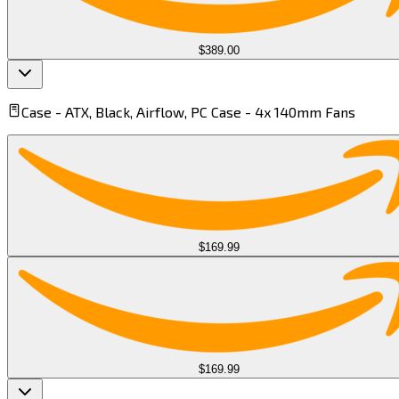
$389.00
Case -
ATX, Black, Airflow, PC Case - 4x 140mm Fans​​​​‌ ‍ ​‍​‍‌‍ ‌ ​‍‌‍‍‌‌‍‌ ‌‍‍‌‌‍ ‍​‍​‍​ ‍‍​‍​‍‌ ​ ‌‍​‌‌‍ ‍‌‍‍‌‌ ‌​‌ ‍‌​‍ ‍‌‍‍‌‌‍ ​‍​‍​‍ ​​‍​‍‌‍‍​‌ ​‍‌‍‌‌‌‍‌‍​‍​‍​ ‍‍​‍​‍​‍ ‌‍​‌‌‍‌​‌‍ ‌‌‍‍‌‌‍ ‍​‍ ‌‍‍‌‌‍ ‍‌ ‌​‌‍‌‌‌‍ ‍‌ ‌​​‍ ‌‍‌‌‌‍‌​‌‍‍‌‌ ‌​​‍ ‌‍ ‌‌‍ ‌‍‌​‌‍‌‌​ ‌‌ ​​‌ ​‍‌‍‌‌‌ ​ ‌‍‌‌‌‍ ‍‌ ‌​‌‍​‌‌ ‌​‌‍‍‌‌‍ ‌‍ ‍​ ‍ ‌‍‍‌‌‍‌​​ ‌​ ​​​ ‌ ​ ‌‌​ ​‍​ ‌​​ ​​‌‍‌​​ ‌‌​‍ ‌​ ​​‌‍​ ‌‍​ ‌‍‌‌​‍ ‌​ ‌​​ ​ ‌‍​ ​ ​‍​‍ ‌​ ‍​‌‍​ ​ ‌ ​ ​‍​‍ ‌​ ‌​​ ‍​​ ‌​​ ‌‍​ ​​​ ​ ‌‍​‍​ ‌​​ ​​​ ‌‍​ ​ ‌‍‌​​ ‍ ‌ ‌​‌ ‍‌‌ ​​‌‍‌‌​ ‌‌ ​​‌‍​ ‌‍​ ‌‍​‌‌ ​ ‌‍‌‌​ ‍ ‌ ​​‌‍​‌‌ ‌​‌‍‍​​ ‌‌‍ ‍‌‍​‌‌‍ ‌‌‍‌‌​ ‌‍​‍‌‍​‌‌ ​ ‌‍‌‌‌‌‌‌‌ ​‍‌‍ ​​ ‌​‍‌‌​ ​‍‌​‌‍‌‍​‌‌‍‌​‌‍ ‌‌‍‍‌‌‍ ‍​‍‌‍‌‍‍‌‌‍‌​​ ‌​ ​​​ ‌ ​ ‌‌​ ​‍​ ‌​​ ​​‌‍‌​​ ‌‌​‍ ‌​ ​​‌‍​ ‌‍​ ‌‍‌‌​‍ ‌​ ‌​​ ​ ‌‍​ ​ ​‍​‍ ‌​ ‍​‌‍​ ​ ‌ ​ ​‍​‍ ‌​ ‌​​ ‍​​ ‌​​ ‌‍​ ​​​ ​ ‌‍​‍​ ‌​​ ​​​ ‌‍​ ​ ‌‍‌​​‍‌‍‌ ‌​‌ ‍‌‌ ​​‌‍‌‌​ ‌‌ ​​‌‍​ ‌‍​ ‌‍​‌‌ ​ ‌‍‌‌​‍‌‍‌ ​​‌‍​‌‌ ‌​‌‍‍​​ ‌‌‍ ‍‌‍​‌‌‍ ‌‌‍‌‌​‍‌‍‌ ​​‌‍‌‌‌ ​‍‌ ​ ‌ ​​‌‍‌‌‌‍​ ‌ ‌​‌‍‍‌‌ ‌‍‌‍‌‌​ ‌‌ ​​‌ ‌‌‌‍​‍‌‍ ​‌‍‍‌‌ ​ ‌‍‍​‌‍‌‌‌‍‌​​‍​‍‌ ‌
$169.99
$169.99