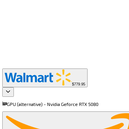
$779.95
GPU (alternative) -
Nvidia Geforce RTX 5080​​​​‌ ‍ ​‍​‍‌‍ ‌ ​‍‌‍‍‌‌‍‌ ‌‍‍‌‌‍ ‍​‍​‍​ ‍‍​‍​‍‌ ​ ‌‍​‌‌‍ ‍‌‍‍‌‌ ‌​‌ ‍‌​‍ ‍‌‍‍‌‌‍ ​‍​‍​‍ ​​‍​‍‌‍‍​‌ ​‍‌‍‌‌‌‍‌‍​‍​‍​ ‍‍​‍​‍​‍ ‌‍​‌‌‍‌​‌‍ ‌‌‍‍‌‌‍ ‍​‍ ‌‍‍‌‌‍ ‍‌ ‌​‌‍‌‌‌‍ ‍‌ ‌​​‍ ‌‍‌‌‌‍‌​‌‍‍‌‌ ‌​​‍ ‌‍ ‌‌‍ ‌‍‌​‌‍‌‌​ ‌‌ ​​‌ ​‍‌‍‌‌‌ ​ ‌‍‌‌‌‍ ‍‌ ‌​‌‍​‌‌ ‌​‌‍‍‌‌‍ ‌‍ ‍​ ‍ ‌‍‍‌‌‍‌​​ ‌​ ‌ ​ ‌‌​ ​​​ ​ ‌‍‌‌‌‍‌​​ ​​​ ‌‌​‍ ‌​ ​​​ ‍‌‌‍​‌​ ‌ ​‍ ‌​ ‌​​ ‌‌‌‍‌‍​ ​ ​‍ ‌‌‍​‍‌‍​‌‌‍‌‌​ ​‌​‍ ‌‌‍​ ​ ‌‌​ ‌‍​ ‌ ​ ‌ ​ ‌‍​ ‌​‌‍‌‍‌‍​ ​ ​‌​ ​‌‌‍​‍​ ‍ ‌ ‌​‌ ‍‌‌ ​​‌‍‌‌​ ‌‌‍‌ ‌ ​​‌ ‌‌​ ‍ ‌ ​​‌‍​‌‌ ‌​‌‍‍​​ ‌‌‍ ‍‌‍​‌‌‍ ‌‌‍‌‌​ ‌‍​‍‌‍​‌‌ ​ ‌‍‌‌‌‌‌‌‌ ​‍‌‍ ​​ ‌​‍‌‌​ ​‍‌​‌‍‌‍​‌‌‍‌​‌‍ ‌‌‍‍‌‌‍ ‍​‍‌‍‌‍‍‌‌‍‌​​ ‌​ ‌ ​ ‌‌​ ​​​ ​ ‌‍‌‌‌‍‌​​ ​​​ ‌‌​‍ ‌​ ​​​ ‍‌‌‍​‌​ ‌ ​‍ ‌​ ‌​​ ‌‌‌‍‌‍​ ​ ​‍ ‌‌‍​‍‌‍​‌‌‍‌‌​ ​‌​‍ ‌‌‍​ ​ ‌‌​ ‌‍​ ‌ ​ ‌ ​ ‌‍​ ‌​‌‍‌‍‌‍​ ​ ​‌​ ​‌‌‍​‍​‍‌‍‌ ‌​‌ ‍‌‌ ​​‌‍‌‌​ ‌‌‍‌ ‌ ​​‌ ‌‌​‍‌‍‌ ​​‌‍​‌‌ ‌​‌‍‍​​ ‌‌‍ ‍‌‍​‌‌‍ ‌‌‍‌‌​‍‌‍‌ ​​‌‍‌‌‌ ​‍‌ ​ ‌ ​​‌‍‌‌‌‍​ ‌ ‌​‌‍‍‌‌ ‌‍‌‍‌‌​ ‌‌ ​​‌ ‌‌‌‍​‍‌‍ ​‌‍‍‌‌ ​ ‌‍‍​‌‍‌‌‌‍‌​​‍​‍‌ ‌