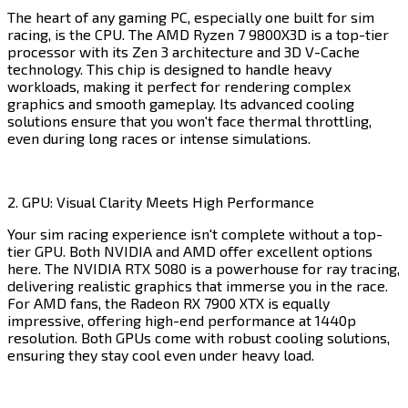
The heart of any gaming PC, especially one built for sim
racing, is the CPU. The AMD Ryzen 7 9800X3D is a top-tier
processor with its Zen 3 architecture and 3D V-Cache
technology. This chip is designed to handle heavy
workloads, making it perfect for rendering complex
graphics and smooth gameplay. Its advanced cooling
solutions ensure that you won't face thermal throttling,
even during long races or intense simulations.​​​​‌ ‍ ​‍​‍‌‍ ‌ ​‍‌‍‍‌‌‍‌ ‌‍‍‌‌‍ ‍​‍​‍​ ‍‍​‍​‍‌ ​ ‌‍​‌‌‍ ‍‌‍‍‌‌ ‌​‌ ‍‌​‍ ‍‌‍‍‌‌‍ ​‍​‍​‍ ​​‍​‍‌‍‍​‌ ​‍‌‍‌‌‌‍‌‍​‍​‍​ ‍‍​‍​‍​‍ ‌‍​‌‌‍‌​‌‍ ‌‌‍‍‌‌‍ ‍​‍ ‌‍‍‌‌‍ ‍‌ ‌​‌‍‌‌‌‍ ‍‌ ‌​​‍ ‌‍‌‌‌‍‌​‌‍‍‌‌ ‌​​‍ ‌‍ ‌‌‍ ‌‍‌​‌‍‌‌​ ‌‌ ​​‌ ​‍‌‍‌‌‌ ​ ‌‍‌‌‌‍ ‍‌ ‌​‌‍​‌‌ ‌​‌‍‍‌‌‍ ‌‍ ‍​ ‍ ‌‍‍‌‌‍‌​​ ‌​ ‌​​ ​​​ ​‍​ ‍​‌‍​ ​ ‌‍​ ‌‍‌‍​‍​‍ ‌‌‍​‌​ ‌‌​ ‌ ‌‍‌‌​‍ ‌​ ‌​​ ‌‍​ ‌‍​ ​‌​‍ ‌​ ‍​‌‍​‍​ ‍‌​ ‍​​‍ ‌‌‍​‍​ ‍​​ ‍​‌‍‌‍​ ​ ​ ​​​ ​​​ ‍​​ ‌​​ ​​‌‍​ ​ ‍​​ ‍ ‌ ‌​‌ ‍‌‌ ​​‌‍‌‌​ ‌‌‍​‍‌ ‌‌‌‍‍‌‌‍ ​‌‍‌​​ ‍ ‌ ​​‌‍​‌‌ ‌​‌‍‍​​ ‌‌‍‍‌​ ​‌​ ‍​‌‍ ‍‌‌ ‌‍ ​‌‍ ‌‍ ‍‌‍‌ ‌‌ ‌‍‌​‌‍‌‌‌ ​ ‌‍​ ​‍‌‌​ ‌‌‌​​‍‌‌ ‌‍‍ ‌‍‌‌‌ ‍‌​‍‌‌​ ​ ‌​‌​​‍‌‌​ ​ ‌​‌​​‍‌‌​ ​‍​ ​‍‌‍‌‌‌‍ ‍​‍‌‌​ ​‍​ ​‍​‍‌‌​ ‌‌‌​‌​​‍ ‍‌ ‌‍‌‍​‌‌‍ ​‌ ‌‌‌‍‌‌​‍‌‌​ ‌‌‌​​‍‌‌ ‌‍‍ ‌‍‌‌‌ ‍‌​‍‌‌​ ​ ‌​‌​​‍‌‌​ ​ ‌​‌​​‍‌‌​ ​‍​ ​‍​ ​‍​ ‌​‌‍‌‍​ ​‍​ ‍​‌‍‌‍​ ‌​​ ​ ​ ​‍​ ‌‌​ ‌‍‌‍​ ​‍‌‌​ ​‍​ ​‍​‍‌‌​ ‌‌‌​‌​​‍ ‍‌‍​ ‌‍‍​‌‍‍‌‌‍ ​‌‍‌​‌ ​‍‌‍‌‌‌‍ ‍​‍‌‌​ ‌‌‌​​‍‌‌ ‌‍‍ ‌‍‌‌‌ ‍‌​‍‌‌​ ​ ‌​‌​​‍‌‌​ ​ ‌​‌​​‍‌‌​ ​‍​ ​‍​ ​ ​ ‌ ‌‍‌​‌‍‌‌​ ‌‌‌‍‌​​ ​‌‌‍​ ​ ​ ‌‍​‌‌‍​‌‌‍​‌​‍‌‌​ ​‍​ ​‍​‍‌‌​ ‌‌‌​‌​​‍ ‍‌ ‌​‌‍‌‌‌ ‍​‌ ‌​​ ‌‍​‍‌‍​‌‌ ​ ‌‍‌‌‌‌‌‌‌ ​‍‌‍ ​​ ‌​‍‌‌​ ​‍‌​‌‍‌‍​‌‌‍‌​‌‍ ‌‌‍‍‌‌‍ ‍​‍‌‍‌‍‍‌‌‍‌​​ ‌​ ‌​​ ​​​ ​‍​ ‍​‌‍​ ​ ‌‍​ ‌‍‌‍​‍​‍ ‌‌‍​‌​ ‌‌​ ‌ ‌‍‌‌​‍ ‌​ ‌​​ ‌‍​ ‌‍​ ​‌​‍ ‌​ ‍​‌‍​‍​ ‍‌​ ‍​​‍ ‌‌‍​‍​ ‍​​ ‍​‌‍‌‍​ ​ ​ ​​​ ​​​ ‍​​ ‌​​ ​​‌‍​ ​ ‍​​‍‌‍‌ ‌​‌ ‍‌‌ ​​‌‍‌‌​ ‌‌‍​‍‌ ‌‌‌‍‍‌‌‍ ​‌‍‌​​‍‌‍‌ ​​‌‍​‌‌ ‌​‌‍‍​​ ‌‌‍‍‌​ ​‌​ ‍​‌‍ ‍‌‌ ‌‍ ​‌‍ ‌‍ ‍‌‍‌ ‌‌ ‌‍‌​‌‍‌‌‌ ​ ‌‍​ ​‍‌‌​ ‌‌‌​​‍‌‌ ‌‍‍ ‌‍‌‌‌ ‍‌​‍‌‌​ ​ ‌​‌​​‍‌‌​ ​ ‌​‌​​‍‌‌​ ​‍​ ​‍‌‍‌‌‌‍ ‍​‍‌‌​ ​‍​ ​‍​‍‌‌​ ‌‌‌​‌​​‍ ‍‌ ‌‍‌‍​‌‌‍ ​‌ ‌‌‌‍‌‌​‍‌‌​ ‌‌‌​​‍‌‌ ‌‍‍ ‌‍‌‌‌ ‍‌​‍‌‌​ ​ ‌​‌​​‍‌‌​ ​ ‌​‌​​‍‌‌​ ​‍​ ​‍​ ​‍​ ‌​‌‍‌‍​ ​‍​ ‍​‌‍‌‍​ ‌​​ ​ ​ ​‍​ ‌‌​ ‌‍‌‍​ ​‍‌‌​ ​‍​ ​‍​‍‌‌​ ‌‌‌​‌​​‍ ‍‌‍​ ‌‍‍​‌‍‍‌‌‍ ​‌‍‌​‌ ​‍‌‍‌‌‌‍ ‍​‍‌‌​ ‌‌‌​​‍‌‌ ‌‍‍ ‌‍‌‌‌ ‍‌​‍‌‌​ ​ ‌​‌​​‍‌‌​ ​ ‌​‌​​‍‌‌​ ​‍​ ​‍​ ​ ​ ‌ ‌‍‌​‌‍‌‌​ ‌‌‌‍‌​​ ​‌‌‍​ ​ ​ ‌‍​‌‌‍​‌‌‍​‌​‍‌‌​ ​‍​ ​‍​‍‌‌​ ‌‌‌​‌​​‍ ‍‌ ‌​‌‍‌‌‌ ‍​‌ ‌​​‍‌‍‌ ​​‌‍‌‌‌ ​‍‌ ​ ‌ ​​‌‍‌‌‌‍​ ‌ ‌​‌‍‍‌‌ ‌‍‌‍‌‌​ ‌‌ ​​‌ ‌‌‌‍​‍‌‍ ​‌‍‍‌‌ ​ ‌‍‍​‌‍‌‌‌‍‌​​‍​‍‌ ‌
2. GPU: Visual Clarity Meets High Performance​​​​‌ ‍ ​‍​‍‌‍ ‌ ​‍‌‍‍‌‌‍‌ ‌‍‍‌‌‍ ‍​‍​‍​ ‍‍​‍​‍‌ ​ ‌‍​‌‌‍ ‍‌‍‍‌‌ ‌​‌ ‍‌​‍ ‍‌‍‍‌‌‍ ​‍​‍​‍ ​​‍​‍‌‍‍​‌ ​‍‌‍‌‌‌‍‌‍​‍​‍​ ‍‍​‍​‍​‍ ‌‍​‌‌‍‌​‌‍ ‌‌‍‍‌‌‍ ‍​‍ ‌‍‍‌‌‍ ‍‌ ‌​‌‍‌‌‌‍ ‍‌ ‌​​‍ ‌‍‌‌‌‍‌​‌‍‍‌‌ ‌​​‍ ‌‍ ‌‌‍ ‌‍‌​‌‍‌‌​ ‌‌ ​​‌ ​‍‌‍‌‌‌ ​ ‌‍‌‌‌‍ ‍‌ ‌​‌‍​‌‌ ‌​‌‍‍‌‌‍ ‌‍ ‍​ ‍ ‌‍‍‌‌‍‌​​ ‌​ ‌​​ ​​​ ​‍​ ‍​‌‍​ ​ ‌‍​ ‌‍‌‍​‍​‍ ‌‌‍​‌​ ‌‌​ ‌ ‌‍‌‌​‍ ‌​ ‌​​ ‌‍​ ‌‍​ ​‌​‍ ‌​ ‍​‌‍​‍​ ‍‌​ ‍​​‍ ‌‌‍​‍​ ‍​​ ‍​‌‍‌‍​ ​ ​ ​​​ ​​​ ‍​​ ‌​​ ​​‌‍​ ​ ‍​​ ‍ ‌ ‌​‌ ‍‌‌ ​​‌‍‌‌​ ‌‌‍​‍‌ ‌‌‌‍‍‌‌‍ ​‌‍‌​​ ‍ ‌ ​​‌‍​‌‌ ‌​‌‍‍​​ ‌‌‍‍‌​ ​‌​ ‍​‌‍ ‍‌‌ ‌‍ ​‌‍ ‌‍ ‍‌‍‌ ‌‌ ‌‍‌​‌‍‌‌‌ ​ ‌‍​ ​‍‌‌​ ‌‌‌​​‍‌‌ ‌‍‍ ‌‍‌‌‌ ‍‌​‍‌‌​ ​ ‌​‌​​‍‌‌​ ​ ‌​‌​​‍‌‌​ ​‍​ ​‍‌‍‌‌‌‍ ‍​‍‌‌​ ​‍​ ​‍​‍‌‌​ ‌‌‌​‌​​‍ ‍‌ ‌‍‌‍​‌‌‍ ​‌ ‌‌‌‍‌‌​‍‌‌​ ‌‌‌​​‍‌‌ ‌‍‍ ‌‍‌‌‌ ‍‌​‍‌‌​ ​ ‌​‌​​‍‌‌​ ​ ‌​‌​​‍‌‌​ ​‍​ ​‍‌‍‌‌​ ‍‌​ ​‌​ ‍​​ ‍‌​ ‍‌‌‍​ ‌‍‌​​ ‌​​ ‌‌​ ‌​​ ‍​​‍‌‌​ ​‍​ ​‍​‍‌‌​ ‌‌‌​‌​​‍ ‍‌‍​ ‌‍‍​‌‍‍‌‌‍ ​‌‍‌​‌ ​‍‌‍‌‌‌‍ ‍​‍‌‌​ ‌‌‌​​‍‌‌ ‌‍‍ ‌‍‌‌‌ ‍‌​‍‌‌​ ​ ‌​‌​​‍‌‌​ ​ ‌​‌​​‍‌‌​ ​‍​ ​‍‌‍‌‌​ ‌‍​ ‌‍​ ​ ‌‍‌‍​ ​​​ ‌‍​ ​‍‌‍‌‍​ ​ ‌‍​‍​ ​​​‍‌‌​ ​‍​ ​‍​‍‌‌​ ‌‌‌​‌​​‍ ‍‌ ‌​‌‍‌‌‌ ‍​‌ ‌​​ ‌‍​‍‌‍​‌‌ ​ ‌‍‌‌‌‌‌‌‌ ​‍‌‍ ​​ ‌​‍‌‌​ ​‍‌​‌‍‌‍​‌‌‍‌​‌‍ ‌‌‍‍‌‌‍ ‍​‍‌‍‌‍‍‌‌‍‌​​ ‌​ ‌​​ ​​​ ​‍​ ‍​‌‍​ ​ ‌‍​ ‌‍‌‍​‍​‍ ‌‌‍​‌​ ‌‌​ ‌ ‌‍‌‌​‍ ‌​ ‌​​ ‌‍​ ‌‍​ ​‌​‍ ‌​ ‍​‌‍​‍​ ‍‌​ ‍​​‍ ‌‌‍​‍​ ‍​​ ‍​‌‍‌‍​ ​ ​ ​​​ ​​​ ‍​​ ‌​​ ​​‌‍​ ​ ‍​​‍‌‍‌ ‌​‌ ‍‌‌ ​​‌‍‌‌​ ‌‌‍​‍‌ ‌‌‌‍‍‌‌‍ ​‌‍‌​​‍‌‍‌ ​​‌‍​‌‌ ‌​‌‍‍​​ ‌‌‍‍‌​ ​‌​ ‍​‌‍ ‍‌‌ ‌‍ ​‌‍ ‌‍ ‍‌‍‌ ‌‌ ‌‍‌​‌‍‌‌‌ ​ ‌‍​ ​‍‌‌​ ‌‌‌​​‍‌‌ ‌‍‍ ‌‍‌‌‌ ‍‌​‍‌‌​ ​ ‌​‌​​‍‌‌​ ​ ‌​‌​​‍‌‌​ ​‍​ ​‍‌‍‌‌‌‍ ‍​‍‌‌​ ​‍​ ​‍​‍‌‌​ ‌‌‌​‌​​‍ ‍‌ ‌‍‌‍​‌‌‍ ​‌ ‌‌‌‍‌‌​‍‌‌​ ‌‌‌​​‍‌‌ ‌‍‍ ‌‍‌‌‌ ‍‌​‍‌‌​ ​ ‌​‌​​‍‌‌​ ​ ‌​‌​​‍‌‌​ ​‍​ ​‍‌‍‌‌​ ‍‌​ ​‌​ ‍​​ ‍‌​ ‍‌‌‍​ ‌‍‌​​ ‌​​ ‌‌​ ‌​​ ‍​​‍‌‌​ ​‍​ ​‍​‍‌‌​ ‌‌‌​‌​​‍ ‍‌‍​ ‌‍‍​‌‍‍‌‌‍ ​‌‍‌​‌ ​‍‌‍‌‌‌‍ ‍​‍‌‌​ ‌‌‌​​‍‌‌ ‌‍‍ ‌‍‌‌‌ ‍‌​‍‌‌​ ​ ‌​‌​​‍‌‌​ ​ ‌​‌​​‍‌‌​ ​‍​ ​‍‌‍‌‌​ ‌‍​ ‌‍​ ​ ‌‍‌‍​ ​​​ ‌‍​ ​‍‌‍‌‍​ ​ ‌‍​‍​ ​​​‍‌‌​ ​‍​ ​‍​‍‌‌​ ‌‌‌​‌​​‍ ‍‌ ‌​‌‍‌‌‌ ‍​‌ ‌​​‍‌‍‌ ​​‌‍‌‌‌ ​‍‌ ​ ‌ ​​‌‍‌‌‌‍​ ‌ ‌​‌‍‍‌‌ ‌‍‌‍‌‌​ ‌‌ ​​‌ ‌‌‌‍​‍‌‍ ​‌‍‍‌‌ ​ ‌‍‍​‌‍‌‌‌‍‌​​‍​‍‌ ‌
Your sim racing experience isn't complete without a top-
tier GPU. Both NVIDIA and AMD offer excellent options
here. The NVIDIA RTX 5080 is a powerhouse for ray tracing,
delivering realistic graphics that immerse you in the race.
For AMD fans, the Radeon RX 7900 XTX is equally
impressive, offering high-end performance at 1440p
resolution. Both GPUs come with robust cooling solutions,
ensuring they stay cool even under heavy load.​​​​‌ ‍ ​‍​‍‌‍ ‌ ​‍‌‍‍‌‌‍‌ ‌‍‍‌‌‍ ‍​‍​‍​ ‍‍​‍​‍‌ ​ ‌‍​‌‌‍ ‍‌‍‍‌‌ ‌​‌ ‍‌​‍ ‍‌‍‍‌‌‍ ​‍​‍​‍ ​​‍​‍‌‍‍​‌ ​‍‌‍‌‌‌‍‌‍​‍​‍​ ‍‍​‍​‍​‍ ‌‍​‌‌‍‌​‌‍ ‌‌‍‍‌‌‍ ‍​‍ ‌‍‍‌‌‍ ‍‌ ‌​‌‍‌‌‌‍ ‍‌ ‌​​‍ ‌‍‌‌‌‍‌​‌‍‍‌‌ ‌​​‍ ‌‍ ‌‌‍ ‌‍‌​‌‍‌‌​ ‌‌ ​​‌ ​‍‌‍‌‌‌ ​ ‌‍‌‌‌‍ ‍‌ ‌​‌‍​‌‌ ‌​‌‍‍‌‌‍ ‌‍ ‍​ ‍ ‌‍‍‌‌‍‌​​ ‌​ ‌​​ ​​​ ​‍​ ‍​‌‍​ ​ ‌‍​ ‌‍‌‍​‍​‍ ‌‌‍​‌​ ‌‌​ ‌ ‌‍‌‌​‍ ‌​ ‌​​ ‌‍​ ‌‍​ ​‌​‍ ‌​ ‍​‌‍​‍​ ‍‌​ ‍​​‍ ‌‌‍​‍​ ‍​​ ‍​‌‍‌‍​ ​ ​ ​​​ ​​​ ‍​​ ‌​​ ​​‌‍​ ​ ‍​​ ‍ ‌ ‌​‌ ‍‌‌ ​​‌‍‌‌​ ‌‌‍​‍‌ ‌‌‌‍‍‌‌‍ ​‌‍‌​​ ‍ ‌ ​​‌‍​‌‌ ‌​‌‍‍​​ ‌‌‍‍‌​ ​‌​ ‍​‌‍ ‍‌‌ ‌‍ ​‌‍ ‌‍ ‍‌‍‌ ‌‌ ‌‍‌​‌‍‌‌‌ ​ ‌‍​ ​‍‌‌​ ‌‌‌​​‍‌‌ ‌‍‍ ‌‍‌‌‌ ‍‌​‍‌‌​ ​ ‌​‌​​‍‌‌​ ​ ‌​‌​​‍‌‌​ ​‍​ ​‍‌‍‌‌‌‍ ‍​‍‌‌​ ​‍​ ​‍​‍‌‌​ ‌‌‌​‌​​‍ ‍‌ ‌‍‌‍​‌‌‍ ​‌ ‌‌‌‍‌‌​‍‌‌​ ‌‌‌​​‍‌‌ ‌‍‍ ‌‍‌‌‌ ‍‌​‍‌‌​ ​ ‌​‌​​‍‌‌​ ​ ‌​‌​​‍‌‌​ ​‍​ ​‍‌‍‌‌​ ​​‌‍​ ​ ‌‌​ ​‌​ ‌‌‌‍‌‌​ ‍​‌‍‌​​ ‌ ‌‍​‌​ ​​​‍‌‌​ ​‍​ ​‍​‍‌‌​ ‌‌‌​‌​​‍ ‍‌‍​ ‌‍‍​‌‍‍‌‌‍ ​‌‍‌​‌ ​‍‌‍‌‌‌‍ ‍​‍‌‌​ ‌‌‌​​‍‌‌ ‌‍‍ ‌‍‌‌‌ ‍‌​‍‌‌​ ​ ‌​‌​​‍‌‌​ ​ ‌​‌​​‍‌‌​ ​‍​ ​‍​ ‍‌‌‍​‌‌‍‌​‌‍‌‌‌‍‌‍‌‍‌‍​ ‌‌‌‍​‌​ ​‌​ ‍‌‌‍​‍​ ​‍​‍‌‌​ ​‍​ ​‍​‍‌‌​ ‌‌‌​‌​​‍ ‍‌ ‌​‌‍‌‌‌ ‍​‌ ‌​​ ‌‍​‍‌‍​‌‌ ​ ‌‍‌‌‌‌‌‌‌ ​‍‌‍ ​​ ‌​‍‌‌​ ​‍‌​‌‍‌‍​‌‌‍‌​‌‍ ‌‌‍‍‌‌‍ ‍​‍‌‍‌‍‍‌‌‍‌​​ ‌​ ‌​​ ​​​ ​‍​ ‍​‌‍​ ​ ‌‍​ ‌‍‌‍​‍​‍ ‌‌‍​‌​ ‌‌​ ‌ ‌‍‌‌​‍ ‌​ ‌​​ ‌‍​ ‌‍​ ​‌​‍ ‌​ ‍​‌‍​‍​ ‍‌​ ‍​​‍ ‌‌‍​‍​ ‍​​ ‍​‌‍‌‍​ ​ ​ ​​​ ​​​ ‍​​ ‌​​ ​​‌‍​ ​ ‍​​‍‌‍‌ ‌​‌ ‍‌‌ ​​‌‍‌‌​ ‌‌‍​‍‌ ‌‌‌‍‍‌‌‍ ​‌‍‌​​‍‌‍‌ ​​‌‍​‌‌ ‌​‌‍‍​​ ‌‌‍‍‌​ ​‌​ ‍​‌‍ ‍‌‌ ‌‍ ​‌‍ ‌‍ ‍‌‍‌ ‌‌ ‌‍‌​‌‍‌‌‌ ​ ‌‍​ ​‍‌‌​ ‌‌‌​​‍‌‌ ‌‍‍ ‌‍‌‌‌ ‍‌​‍‌‌​ ​ ‌​‌​​‍‌‌​ ​ ‌​‌​​‍‌‌​ ​‍​ ​‍‌‍‌‌‌‍ ‍​‍‌‌​ ​‍​ ​‍​‍‌‌​ ‌‌‌​‌​​‍ ‍‌ ‌‍‌‍​‌‌‍ ​‌ ‌‌‌‍‌‌​‍‌‌​ ‌‌‌​​‍‌‌ ‌‍‍ ‌‍‌‌‌ ‍‌​‍‌‌​ ​ ‌​‌​​‍‌‌​ ​ ‌​‌​​‍‌‌​ ​‍​ ​‍‌‍‌‌​ ​​‌‍​ ​ ‌‌​ ​‌​ ‌‌‌‍‌‌​ ‍​‌‍‌​​ ‌ ‌‍​‌​ ​​​‍‌‌​ ​‍​ ​‍​‍‌‌​ ‌‌‌​‌​​‍ ‍‌‍​ ‌‍‍​‌‍‍‌‌‍ ​‌‍‌​‌ ​‍‌‍‌‌‌‍ ‍​‍‌‌​ ‌‌‌​​‍‌‌ ‌‍‍ ‌‍‌‌‌ ‍‌​‍‌‌​ ​ ‌​‌​​‍‌‌​ ​ ‌​‌​​‍‌‌​ ​‍​ ​‍​ ‍‌‌‍​‌‌‍‌​‌‍‌‌‌‍‌‍‌‍‌‍​ ‌‌‌‍​‌​ ​‌​ ‍‌‌‍​‍​ ​‍​‍‌‌​ ​‍​ ​‍​‍‌‌​ ‌‌‌​‌​​‍ ‍‌ ‌​‌‍‌‌‌ ‍​‌ ‌​​‍‌‍‌ ​​‌‍‌‌‌ ​‍‌ ​ ‌ ​​‌‍‌‌‌‍​ ‌ ‌​‌‍‍‌‌ ‌‍‌‍‌‌​ ‌‌ ​​‌ ‌‌‌‍​‍‌‍ ​‌‍‍‌‌ ​ ‌‍‍​‌‍‌‌‌‍‌​​‍​‍‌ ‌