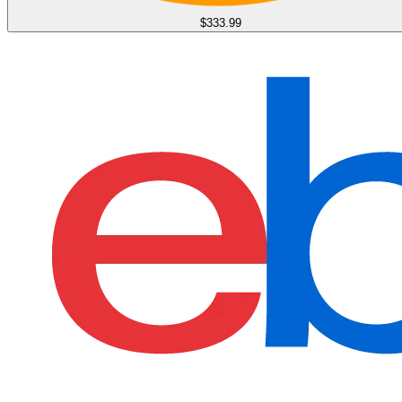
$333.99
find more on
cpus.gg
$399.99