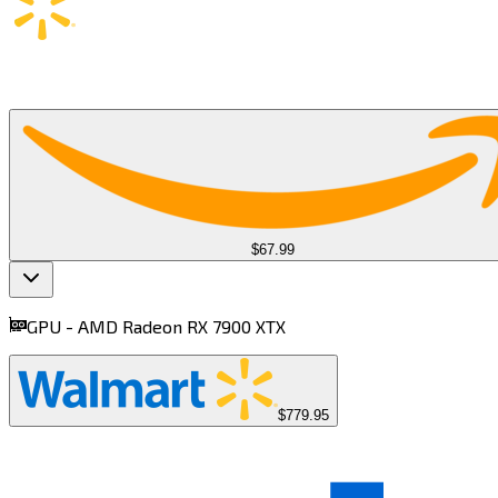
$67.99
GPU -
AMD Radeon RX 7900 XTX​​​​‌ ‍ ​‍​‍‌‍ ‌ ​‍‌‍‍‌‌‍‌ ‌‍‍‌‌‍ ‍​‍​‍​ ‍‍​‍​‍‌ ​ ‌‍​‌‌‍ ‍‌‍‍‌‌ ‌​‌ ‍‌​‍ ‍‌‍‍‌‌‍ ​‍​‍​‍ ​​‍​‍‌‍‍​‌ ​‍‌‍‌‌‌‍‌‍​‍​‍​ ‍‍​‍​‍​‍ ‌‍​‌‌‍‌​‌‍ ‌‌‍‍‌‌‍ ‍​‍ ‌‍‍‌‌‍ ‍‌ ‌​‌‍‌‌‌‍ ‍‌ ‌​​‍ ‌‍‌‌‌‍‌​‌‍‍‌‌ ‌​​‍ ‌‍ ‌‌‍ ‌‍‌​‌‍‌‌​ ‌‌ ​​‌ ​‍‌‍‌‌‌ ​ ‌‍‌‌‌‍ ‍‌ ‌​‌‍​‌‌ ‌​‌‍‍‌‌‍ ‌‍ ‍​ ‍ ‌‍‍‌‌‍‌​​ ‌‌‍​‌​ ‍​​ ‌‌‌‍​‌​ ​ ‌‍​‍​ ​ ​ ‌​​‍ ‌‌‍​‍‌‍​ ​ ​‌​ ​​​‍ ‌​ ‌​‌‍​‍​ ​ ​ ‍​​‍ ‌​ ‍​​ ​‍‌‍​‌​ ‍‌​‍ ‌‌‍​‍​ ​ ‌‍​ ​ ‌‌​ ‌ ‌‍‌​​ ​‍​ ‌​‌‍​‍​ ‌‌​ ​ ​ ‍​​ ‍ ‌ ‌​‌ ‍‌‌ ​​‌‍‌‌​ ‌‌‍‌ ‌ ​​‌ ‌‌​ ‍ ‌ ​​‌‍​‌‌ ‌​‌‍‍​​ ‌‌‍ ‍‌‍​‌‌‍ ‌‌‍‌‌​ ‌‍​‍‌‍​‌‌ ​ ‌‍‌‌‌‌‌‌‌ ​‍‌‍ ​​ ‌​‍‌‌​ ​‍‌​‌‍‌‍​‌‌‍‌​‌‍ ‌‌‍‍‌‌‍ ‍​‍‌‍‌‍‍‌‌‍‌​​ ‌‌‍​‌​ ‍​​ ‌‌‌‍​‌​ ​ ‌‍​‍​ ​ ​ ‌​​‍ ‌‌‍​‍‌‍​ ​ ​‌​ ​​​‍ ‌​ ‌​‌‍​‍​ ​ ​ ‍​​‍ ‌​ ‍​​ ​‍‌‍​‌​ ‍‌​‍ ‌‌‍​‍​ ​ ‌‍​ ​ ‌‌​ ‌ ‌‍‌​​ ​‍​ ‌​‌‍​‍​ ‌‌​ ​ ​ ‍​​‍‌‍‌ ‌​‌ ‍‌‌ ​​‌‍‌‌​ ‌‌‍‌ ‌ ​​‌ ‌‌​‍‌‍‌ ​​‌‍​‌‌ ‌​‌‍‍​​ ‌‌‍ ‍‌‍​‌‌‍ ‌‌‍‌‌​‍‌‍‌ ​​‌‍‌‌‌ ​‍‌ ​ ‌ ​​‌‍‌‌‌‍​ ‌ ‌​‌‍‍‌‌ ‌‍‌‍‌‌​ ‌‌ ​​‌ ‌‌‌‍​‍‌‍ ​‌‍‍‌‌ ​ ‌‍‍​‌‍‌‌‌‍‌​​‍​‍‌ ‌
$779.95