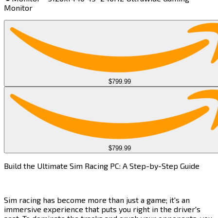
Monitor​​​​‌ ‍ ​‍​‍‌‍ ‌ ​‍‌‍‍‌‌‍‌ ‌‍‍‌‌‍ ‍​‍​‍​ ‍‍​‍​‍‌ ​ ‌‍​‌‌‍ ‍‌‍‍‌‌ ‌​‌ ‍‌​‍ ‍‌‍‍‌‌‍ ​‍​‍​‍ ​​‍​‍‌‍‍​‌ ​‍‌‍‌‌‌‍‌‍​‍​‍​ ‍‍​‍​‍​‍ ‌‍​‌‌‍‌​‌‍ ‌‌‍‍‌‌‍ ‍​‍ ‌‍‍‌‌‍ ‍‌ ‌​‌‍‌‌‌‍ ‍‌ ‌​​‍ ‌‍‌‌‌‍‌​‌‍‍‌‌ ‌​​‍ ‌‍ ‌‌‍ ‌‍‌​‌‍‌‌​ ‌‌ ​​‌ ​‍‌‍‌‌‌ ​ ‌‍‌‌‌‍ ‍‌ ‌​‌‍​‌‌ ‌​‌‍‍‌‌‍ ‌‍ ‍​ ‍ ‌‍‍‌‌‍‌​​ ‌​ ‌ ‌‍​ ​ ‌​​ ‍‌​ ​‍​ ‌​‌‍‌​​ ‍​​‍ ‌‌‍‌‌​ ​‌‌‍​‌‌‍‌‌​‍ ‌​ ‌​‌‍‌‌‌‍‌‍​ ​‍​‍ ‌‌‍​‍​ ​ ‌‍​‍‌‍​‍​‍ ‌‌‍​‌​ ​‌​ ‌‍‌‍‌‍‌‍‌‌​ ‌​​ ‌​‌‍‌‍​ ‌​‌‍‌‍​ ‌‍‌‍‌‌​ ‍ ‌ ‌​‌ ‍‌‌ ​​‌‍‌‌​ ‌‌‍ ‌‌‍ ‌‍ ‍‌‍‍‌‌ ‌​‌‍ ‌ ​‍​ ‍ ‌ ​​‌‍​‌‌ ‌​‌‍‍​​ ‌‌‍ ‍‌‍​‌‌‍ ‌‌‍‌‌​ ‌‍​‍‌‍​‌‌ ​ ‌‍‌‌‌‌‌‌‌ ​‍‌‍ ​​ ‌​‍‌‌​ ​‍‌​‌‍‌‍​‌‌‍‌​‌‍ ‌‌‍‍‌‌‍ ‍​‍‌‍‌‍‍‌‌‍‌​​ ‌​ ‌ ‌‍​ ​ ‌​​ ‍‌​ ​‍​ ‌​‌‍‌​​ ‍​​‍ ‌‌‍‌‌​ ​‌‌‍​‌‌‍‌‌​‍ ‌​ ‌​‌‍‌‌‌‍‌‍​ ​‍​‍ ‌‌‍​‍​ ​ ‌‍​‍‌‍​‍​‍ ‌‌‍​‌​ ​‌​ ‌‍‌‍‌‍‌‍‌‌​ ‌​​ ‌​‌‍‌‍​ ‌​‌‍‌‍​ ‌‍‌‍‌‌​‍‌‍‌ ‌​‌ ‍‌‌ ​​‌‍‌‌​ ‌‌‍ ‌‌‍ ‌‍ ‍‌‍‍‌‌ ‌​‌‍ ‌ ​‍​‍‌‍‌ ​​‌‍​‌‌ ‌​‌‍‍​​ ‌‌‍ ‍‌‍​‌‌‍ ‌‌‍‌‌​‍‌‍‌ ​​‌‍‌‌‌ ​‍‌ ​ ‌ ​​‌‍‌‌‌‍​ ‌ ‌​‌‍‍‌‌ ‌‍‌‍‌‌​ ‌‌ ​​‌ ‌‌‌‍​‍‌‍ ​‌‍‍‌‌ ​ ‌‍‍​‌‍‌‌‌‍‌​​‍​‍‌ ‌
$799.99
$799.99
Build the Ultimate Sim Racing PC: A Step-by-Step Guide​​​​‌ ‍ ​‍​‍‌‍ ‌ ​‍‌‍‍‌‌‍‌ ‌‍‍‌‌‍ ‍​‍​‍​ ‍‍​‍​‍‌ ​ ‌‍​‌‌‍ ‍‌‍‍‌‌ ‌​‌ ‍‌​‍ ‍‌‍‍‌‌‍ ​‍​‍​‍ ​​‍​‍‌‍‍​‌ ​‍‌‍‌‌‌‍‌‍​‍​‍​ ‍‍​‍​‍​‍ ‌‍​‌‌‍‌​‌‍ ‌‌‍‍‌‌‍ ‍​‍ ‌‍‍‌‌‍ ‍‌ ‌​‌‍‌‌‌‍ ‍‌ ‌​​‍ ‌‍‌‌‌‍‌​‌‍‍‌‌ ‌​​‍ ‌‍ ‌‌‍ ‌‍‌​‌‍‌‌​ ‌‌ ​​‌ ​‍‌‍‌‌‌ ​ ‌‍‌‌‌‍ ‍‌ ‌​‌‍​‌‌ ‌​‌‍‍‌‌‍ ‌‍ ‍​ ‍ ‌‍‍‌‌‍‌​​ ‌​ ‌​​ ​​​ ​‍​ ‍​‌‍​ ​ ‌‍​ ‌‍‌‍​‍​‍ ‌‌‍​‌​ ‌‌​ ‌ ‌‍‌‌​‍ ‌​ ‌​​ ‌‍​ ‌‍​ ​‌​‍ ‌​ ‍​‌‍​‍​ ‍‌​ ‍​​‍ ‌‌‍​‍​ ‍​​ ‍​‌‍‌‍​ ​ ​ ​​​ ​​​ ‍​​ ‌​​ ​​‌‍​ ​ ‍​​ ‍ ‌ ‌​‌ ‍‌‌ ​​‌‍‌‌​ ‌‌‍​‍‌ ‌‌‌‍‍‌‌‍ ​‌‍‌​​ ‍ ‌ ​​‌‍​‌‌ ‌​‌‍‍​​ ‌‌‍‍‌​ ​‌​ ‍​‌‍ ‍‌‌ ‌‍ ​‌‍ ‌‍ ‍‌‍‌ ‌‌ ‌‍‌​‌‍‌‌‌ ​ ‌‍​ ​‍‌‌​ ‌‌‌​​‍‌‌ ‌‍‍ ‌‍‌‌‌ ‍‌​‍‌‌​ ​ ‌​‌​​‍‌‌​ ​ ‌​‌​​‍‌‌​ ​‍​ ​‍‌‍‌‌‌‍ ‍​‍‌‌​ ​‍​ ​‍​‍‌‌​ ‌‌‌​‌​​‍ ‍‌ ‌‍‌‍​‌‌‍ ​‌ ‌‌‌‍‌‌​‍‌‌​ ‌‌‌​​‍‌‌ ‌‍‍ ‌‍‌‌‌ ‍‌​‍‌‌​ ​ ‌​‌​​‍‌‌​ ​ ‌​‌​​‍‌‌​ ​‍​ ​‍​ ‌‌​ ‌​‌‍‌​​ ‌‍​ ‌‍‌‍‌​‌‍​ ​ ‌‍‌‍‌‌​ ‍​​ ​​​ ​‍​‍‌‌​ ​‍​ ​‍​‍‌‌​ ‌‌‌​‌​​‍ ‍‌‍​ ‌‍‍​‌‍‍‌‌‍ ​‌‍‌​‌ ​‍‌‍‌‌‌‍ ‍​‍‌‌​ ‌‌‌​​‍‌‌ ‌‍‍ ‌‍‌‌‌ ‍‌​‍‌‌​ ​ ‌​‌​​‍‌‌​ ​ ‌​‌​​‍‌‌​ ​‍​ ​‍‌‍‌‌‌‍​ ​ ​​​ ‌​​ ‌​‌‍​‌​ ​ ​ ​​‌‍​‍​ ​‌‌‍​‍​ ‌‌​‍‌‌​ ​‍​ ​‍​‍‌‌​ ‌‌‌​‌​​‍ ‍‌ ‌​‌‍‌‌‌ ‍​‌ ‌​​ ‌‍​‍‌‍​‌‌ ​ ‌‍‌‌‌‌‌‌‌ ​‍‌‍ ​​ ‌​‍‌‌​ ​‍‌​‌‍‌‍​‌‌‍‌​‌‍ ‌‌‍‍‌‌‍ ‍​‍‌‍‌‍‍‌‌‍‌​​ ‌​ ‌​​ ​​​ ​‍​ ‍​‌‍​ ​ ‌‍​ ‌‍‌‍​‍​‍ ‌‌‍​‌​ ‌‌​ ‌ ‌‍‌‌​‍ ‌​ ‌​​ ‌‍​ ‌‍​ ​‌​‍ ‌​ ‍​‌‍​‍​ ‍‌​ ‍​​‍ ‌‌‍​‍​ ‍​​ ‍​‌‍‌‍​ ​ ​ ​​​ ​​​ ‍​​ ‌​​ ​​‌‍​ ​ ‍​​‍‌‍‌ ‌​‌ ‍‌‌ ​​‌‍‌‌​ ‌‌‍​‍‌ ‌‌‌‍‍‌‌‍ ​‌‍‌​​‍‌‍‌ ​​‌‍​‌‌ ‌​‌‍‍​​ ‌‌‍‍‌​ ​‌​ ‍​‌‍ ‍‌‌ ‌‍ ​‌‍ ‌‍ ‍‌‍‌ ‌‌ ‌‍‌​‌‍‌‌‌ ​ ‌‍​ ​‍‌‌​ ‌‌‌​​‍‌‌ ‌‍‍ ‌‍‌‌‌ ‍‌​‍‌‌​ ​ ‌​‌​​‍‌‌​ ​ ‌​‌​​‍‌‌​ ​‍​ ​‍‌‍‌‌‌‍ ‍​‍‌‌​ ​‍​ ​‍​‍‌‌​ ‌‌‌​‌​​‍ ‍‌ ‌‍‌‍​‌‌‍ ​‌ ‌‌‌‍‌‌​‍‌‌​ ‌‌‌​​‍‌‌ ‌‍‍ ‌‍‌‌‌ ‍‌​‍‌‌​ ​ ‌​‌​​‍‌‌​ ​ ‌​‌​​‍‌‌​ ​‍​ ​‍​ ‌‌​ ‌​‌‍‌​​ ‌‍​ ‌‍‌‍‌​‌‍​ ​ ‌‍‌‍‌‌​ ‍​​ ​​​ ​‍​‍‌‌​ ​‍​ ​‍​‍‌‌​ ‌‌‌​‌​​‍ ‍‌‍​ ‌‍‍​‌‍‍‌‌‍ ​‌‍‌​‌ ​‍‌‍‌‌‌‍ ‍​‍‌‌​ ‌‌‌​​‍‌‌ ‌‍‍ ‌‍‌‌‌ ‍‌​‍‌‌​ ​ ‌​‌​​‍‌‌​ ​ ‌​‌​​‍‌‌​ ​‍​ ​‍‌‍‌‌‌‍​ ​ ​​​ ‌​​ ‌​‌‍​‌​ ​ ​ ​​‌‍​‍​ ​‌‌‍​‍​ ‌‌​‍‌‌​ ​‍​ ​‍​‍‌‌​ ‌‌‌​‌​​‍ ‍‌ ‌​‌‍‌‌‌ ‍​‌ ‌​​‍‌‍‌ ​​‌‍‌‌‌ ​‍‌ ​ ‌ ​​‌‍‌‌‌‍​ ‌ ‌​‌‍‍‌‌ ‌‍‌‍‌‌​ ‌‌ ​​‌ ‌‌‌‍​‍‌‍ ​‌‍‍‌‌ ​ ‌‍‍​‌‍‌‌‌‍‌​​‍​‍‌ ‌
Sim racing has become more than just a game; it's an
immersive experience that puts you right in the driver's