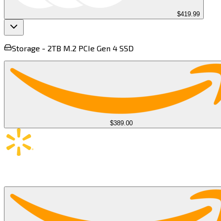
$419.99
Storage -
2TB M.2 PCIe Gen 4 SSD​​​​‌ ‍ ​‍​‍‌‍ ‌ ​‍‌‍‍‌‌‍‌ ‌‍‍‌‌‍ ‍​‍​‍​ ‍‍​‍​‍‌ ​ ‌‍​‌‌‍ ‍‌‍‍‌‌ ‌​‌ ‍‌​‍ ‍‌‍‍‌‌‍ ​‍​‍​‍ ​​‍​‍‌‍‍​‌ ​‍‌‍‌‌‌‍‌‍​‍​‍​ ‍‍​‍​‍​‍ ‌‍​‌‌‍‌​‌‍ ‌‌‍‍‌‌‍ ‍​‍ ‌‍‍‌‌‍ ‍‌ ‌​‌‍‌‌‌‍ ‍‌ ‌​​‍ ‌‍‌‌‌‍‌​‌‍‍‌‌ ‌​​‍ ‌‍ ‌‌‍ ‌‍‌​‌‍‌‌​ ‌‌ ​​‌ ​‍‌‍‌‌‌ ​ ‌‍‌‌‌‍ ‍‌ ‌​‌‍​‌‌ ‌​‌‍‍‌‌‍ ‌‍ ‍​ ‍ ‌‍‍‌‌‍‌​​ ‌‌‍​‍​ ​​​ ‌‌​ ‍​‌‍​ ‌‍​‍​ ​‌​ ​‍​‍ ‌‌‍‌‍‌‍​‌‌‍‌​‌‍‌‍​‍ ‌​ ‌​‌‍​‌​ ​‍‌‍‌‍​‍ ‌‌‍​‍​ ​​​ ​‌​ ‌ ​‍ ‌​ ​​​ ​​​ ‍​​ ​ ​ ​‍​ ​‌​ ‌​​ ‍‌‌‍‌‍​ ​‌​ ‌‌​ ​ ​ ‍ ‌ ‌​‌ ‍‌‌ ​​‌‍‌‌​ ‌‌ ​ ‌ ‌​‌‍ ‌ ​‍‌‍​‌‌‍‌ ‌‍‌‌​ ‍ ‌ ​​‌‍​‌‌ ‌​‌‍‍​​ ‌‌‍ ‍‌‍​‌‌‍ ‌‌‍‌‌​ ‌‍​‍‌‍​‌‌ ​ ‌‍‌‌‌‌‌‌‌ ​‍‌‍ ​​ ‌​‍‌‌​ ​‍‌​‌‍‌‍​‌‌‍‌​‌‍ ‌‌‍‍‌‌‍ ‍​‍‌‍‌‍‍‌‌‍‌​​ ‌‌‍​‍​ ​​​ ‌‌​ ‍​‌‍​ ‌‍​‍​ ​‌​ ​‍​‍ ‌‌‍‌‍‌‍​‌‌‍‌​‌‍‌‍​‍ ‌​ ‌​‌‍​‌​ ​‍‌‍‌‍​‍ ‌‌‍​‍​ ​​​ ​‌​ ‌ ​‍ ‌​ ​​​ ​​​ ‍​​ ​ ​ ​‍​ ​‌​ ‌​​ ‍‌‌‍‌‍​ ​‌​ ‌‌​ ​ ​‍‌‍‌ ‌​‌ ‍‌‌ ​​‌‍‌‌​ ‌‌ ​ ‌ ‌​‌‍ ‌ ​‍‌‍​‌‌‍‌ ‌‍‌‌​‍‌‍‌ ​​‌‍​‌‌ ‌​‌‍‍​​ ‌‌‍ ‍‌‍​‌‌‍ ‌‌‍‌‌​‍‌‍‌ ​​‌‍‌‌‌ ​‍‌ ​ ‌ ​​‌‍‌‌‌‍​ ‌ ‌​‌‍‍‌‌ ‌‍‌‍‌‌​ ‌‌ ​​‌ ‌‌‌‍​‍‌‍ ​‌‍‍‌‌ ​ ‌‍‍​‌‍‌‌‌‍‌​​‍​‍‌ ‌
$389.00