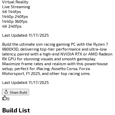
Virtual Reality​​​​‌ ‍ ​‍​‍‌‍ ‌ ​‍‌‍‍‌‌‍‌ ‌‍‍‌‌‍ ‍​‍​‍​ ‍‍​‍​‍‌ ​ ‌‍​‌‌‍ ‍‌‍‍‌‌ ‌​‌ ‍‌​‍ ‍‌‍‍‌‌‍ ​‍​‍​‍ ​​‍​‍‌‍‍​‌ ​‍‌‍‌‌‌‍‌‍​‍​‍​ ‍‍​‍​‍​‍ ‌‍​‌‌‍‌​‌‍ ‌‌‍‍‌‌‍ ‍​‍ ‌‍‍‌‌‍ ‍‌ ‌​‌‍‌‌‌‍ ‍‌ ‌​​‍ ‌‍‌‌‌‍‌​‌‍‍‌‌ ‌​​‍ ‌‍ ‌‌‍ ‌‍‌​‌‍‌‌​ ‌‌ ​​‌ ​‍‌‍‌‌‌ ​ ‌‍‌‌‌‍ ‍‌ ‌​‌‍​‌‌ ‌​‌‍‍‌‌‍ ‌‍ ‍​ ‍ ‌‍‍‌‌‍‌​​ ‌​ ​‌​ ​‌‌‍​‌​ ‍‌‌‍‌‌‌‍​‍​ ‌ ​ ​‍​‍ ‌​ ‌​‌‍‌​​ ​‍​ ‌​​‍ ‌​ ‌​​ ​​‌‍‌​​ ​‍​‍ ‌‌‍​‌‌‍​‌‌‍‌​‌‍​‌​‍ ‌‌‍‌‍‌‍‌​‌‍​‍​ ‍‌​ ‌ ​ ‌‍‌‍​‌​ ‌ ‌‍​‍​ ‍​​ ‍‌‌‍‌‍​ ‍ ‌ ‌​‌ ‍‌‌ ​​‌‍‌‌​ ‌‌ ‌​‌‍​‌‌‍‌ ​ ‍ ‌ ​​‌‍​‌‌ ‌​‌‍‍​​ ‌‌‍ ‍‌‍​‌‌‍ ‌‌‍‌‌​ ‌‍​‍‌‍​‌‌ ​ ‌‍‌‌‌‌‌‌‌ ​‍‌‍ ​​ ‌​‍‌‌​ ​‍‌​‌‍‌‍​‌‌‍‌​‌‍ ‌‌‍‍‌‌‍ ‍​‍‌‍‌‍‍‌‌‍‌​​ ‌​ ​‌​ ​‌‌‍​‌​ ‍‌‌‍‌‌‌‍​‍​ ‌ ​ ​‍​‍ ‌​ ‌​‌‍‌​​ ​‍​ ‌​​‍ ‌​ ‌​​ ​​‌‍‌​​ ​‍​‍ ‌‌‍​‌‌‍​‌‌‍‌​‌‍​‌​‍ ‌‌‍‌‍‌‍‌​‌‍​‍​ ‍‌​ ‌ ​ ‌‍‌‍​‌​ ‌ ‌‍​‍​ ‍​​ ‍‌‌‍‌‍​‍‌‍‌ ‌​‌ ‍‌‌ ​​‌‍‌‌​ ‌‌ ‌​‌‍​‌‌‍‌ ​‍‌‍‌ ​​‌‍​‌‌ ‌​‌‍‍​​ ‌‌‍ ‍‌‍​‌‌‍ ‌‌‍‌‌​‍‌‍‌ ​​‌‍‌‌‌ ​‍‌ ​ ‌ ​​‌‍‌‌‌‍​ ‌ ‌​‌‍‍‌‌ ‌‍‌‍‌‌​ ‌‌ ​​‌ ‌‌‌‍​‍‌‍ ​‌‍‍‌‌ ​ ‌‍‍​‌‍‌‌‌‍‌​​‍​‍‌ ‌
Live Streaming​​​​‌ ‍ ​‍​‍‌‍ ‌ ​‍‌‍‍‌‌‍‌ ‌‍‍‌‌‍ ‍​‍​‍​ ‍‍​‍​‍‌ ​ ‌‍​‌‌‍ ‍‌‍‍‌‌ ‌​‌ ‍‌​‍ ‍‌‍‍‌‌‍ ​‍​‍​‍ ​​‍​‍‌‍‍​‌ ​‍‌‍‌‌‌‍‌‍​‍​‍​ ‍‍​‍​‍​‍ ‌‍​‌‌‍‌​‌‍ ‌‌‍‍‌‌‍ ‍​‍ ‌‍‍‌‌‍ ‍‌ ‌​‌‍‌‌‌‍ ‍‌ ‌​​‍ ‌‍‌‌‌‍‌​‌‍‍‌‌ ‌​​‍ ‌‍ ‌‌‍ ‌‍‌​‌‍‌‌​ ‌‌ ​​‌ ​‍‌‍‌‌‌ ​ ‌‍‌‌‌‍ ‍‌ ‌​‌‍​‌‌ ‌​‌‍‍‌‌‍ ‌‍ ‍​ ‍ ‌‍‍‌‌‍‌​​ ‌​ ​‌‌‍​‍​ ‌‍‌‍​‌‌‍​ ​ ​‌‌‍​‍​ ​‍​‍ ‌‌‍‌​​ ‌ ​ ‍​​ ‌‍​‍ ‌​ ‌​​ ‍​‌‍‌‌​ ‍‌​‍ ‌‌‍​‍​ ​‌‌‍‌‌‌‍‌​​‍ ‌​ ​​‌‍​‍​ ‍‌​ ‌ ‌‍​‍‌‍‌​​ ‌ ​ ‌ ​ ​‌‌‍‌​​ ​​‌‍‌​​ ‍ ‌ ‌​‌ ‍‌‌ ​​‌‍‌‌​ ‌‌ ‌​‌‍​‌‌‍‌ ​ ‍ ‌ ​​‌‍​‌‌ ‌​‌‍‍​​ ‌‌‍ ‍‌‍​‌‌‍ ‌‌‍‌‌​ ‌‍​‍‌‍​‌‌ ​ ‌‍‌‌‌‌‌‌‌ ​‍‌‍ ​​ ‌​‍‌‌​ ​‍‌​‌‍‌‍​‌‌‍‌​‌‍ ‌‌‍‍‌‌‍ ‍​‍‌‍‌‍‍‌‌‍‌​​ ‌​ ​‌‌‍​‍​ ‌‍‌‍​‌‌‍​ ​ ​‌‌‍​‍​ ​‍​‍ ‌‌‍‌​​ ‌ ​ ‍​​ ‌‍​‍ ‌​ ‌​​ ‍​‌‍‌‌​ ‍‌​‍ ‌‌‍​‍​ ​‌‌‍‌‌‌‍‌​​‍ ‌​ ​​‌‍​‍​ ‍‌​ ‌ ‌‍​‍‌‍‌​​ ‌ ​ ‌ ​ ​‌‌‍‌​​ ​​‌‍‌​​‍‌‍‌ ‌​‌ ‍‌‌ ​​‌‍‌‌​ ‌‌ ‌​‌‍​‌‌‍‌ ​‍‌‍‌ ​​‌‍​‌‌ ‌​‌‍‍​​ ‌‌‍ ‍‌‍​‌‌‍ ‌‌‍‌‌​‍‌‍‌ ​​‌‍‌‌‌ ​‍‌ ​ ‌ ​​‌‍‌‌‌‍​ ‌ ‌​‌‍‍‌‌ ‌‍‌‍‌‌​ ‌‌ ​​‌ ‌‌‌‍​‍‌‍ ​‌‍‍‌‌ ​ ‌‍‍​‌‍‌‌‌‍‌​​‍​‍‌ ‌
4K 144fps​​​​‌ ‍ ​‍​‍‌‍ ‌ ​‍‌‍‍‌‌‍‌ ‌‍‍‌‌‍ ‍​‍​‍​ ‍‍​‍​‍‌ ​ ‌‍​‌‌‍ ‍‌‍‍‌‌ ‌​‌ ‍‌​‍ ‍‌‍‍‌‌‍ ​‍​‍​‍ ​​‍​‍‌‍‍​‌ ​‍‌‍‌‌‌‍‌‍​‍​‍​ ‍‍​‍​‍​‍ ‌‍​‌‌‍‌​‌‍ ‌‌‍‍‌‌‍ ‍​‍ ‌‍‍‌‌‍ ‍‌ ‌​‌‍‌‌‌‍ ‍‌ ‌​​‍ ‌‍‌‌‌‍‌​‌‍‍‌‌ ‌​​‍ ‌‍ ‌‌‍ ‌‍‌​‌‍‌‌​ ‌‌ ​​‌ ​‍‌‍‌‌‌ ​ ‌‍‌‌‌‍ ‍‌ ‌​‌‍​‌‌ ‌​‌‍‍‌‌‍ ‌‍ ‍​ ‍ ‌‍‍‌‌‍‌​​ ‌​ ‌ ‌‍​‍‌‍‌‍​ ​‍‌‍‌‍‌‍‌​​ ​‍‌‍‌‌​‍ ‌‌‍​‍‌‍​ ​ ‌​​ ​‍​‍ ‌​ ‌​​ ‍‌​ ‍​​ ‍‌​‍ ‌​ ‍​‌‍‌​​ ​ ​ ‌​​‍ ‌​ ‌‍‌‍​‌​ ‍​​ ​​​ ‍​​ ‍​​ ​ ​ ‌​​ ​ ​ ‌​​ ‍​‌‍​‌​ ‍ ‌ ‌​‌ ‍‌‌ ​​‌‍‌‌​ ‌‌ ​​‌‍‌‌‌ ​‍‌‍‌‍‌‍ ‌ ​‍‌‍ ‌‌‍​‌‌‍ ‍‌‍​ ‌‍‌‌​ ‍ ‌ ​​‌‍​‌‌ ‌​‌‍‍​​ ‌‌‍ ‍‌‍​‌‌‍ ‌‌‍‌‌​ ‌‍​‍‌‍​‌‌ ​ ‌‍‌‌‌‌‌‌‌ ​‍‌‍ ​​ ‌​‍‌‌​ ​‍‌​‌‍‌‍​‌‌‍‌​‌‍ ‌‌‍‍‌‌‍ ‍​‍‌‍‌‍‍‌‌‍‌​​ ‌​ ‌ ‌‍​‍‌‍‌‍​ ​‍‌‍‌‍‌‍‌​​ ​‍‌‍‌‌​‍ ‌‌‍​‍‌‍​ ​ ‌​​ ​‍​‍ ‌​ ‌​​ ‍‌​ ‍​​ ‍‌​‍ ‌​ ‍​‌‍‌​​ ​ ​ ‌​​‍ ‌​ ‌‍‌‍​‌​ ‍​​ ​​​ ‍​​ ‍​​ ​ ​ ‌​​ ​ ​ ‌​​ ‍​‌‍​‌​‍‌‍‌ ‌​‌ ‍‌‌ ​​‌‍‌‌​ ‌‌ ​​‌‍‌‌‌ ​‍‌‍‌‍‌‍ ‌ ​‍‌‍ ‌‌‍​‌‌‍ ‍‌‍​ ‌‍‌‌​‍‌‍‌ ​​‌‍​‌‌ ‌​‌‍‍​​ ‌‌‍ ‍‌‍​‌‌‍ ‌‌‍‌‌​‍‌‍‌ ​​‌‍‌‌‌ ​‍‌ ​ ‌ ​​‌‍‌‌‌‍​ ‌ ‌​‌‍‍‌‌ ‌‍‌‍‌‌​ ‌‌ ​​‌ ‌‌‌‍​‍‌‍ ​‌‍‍‌‌ ​ ‌‍‍​‌‍‌‌‌‍‌​​‍​‍‌ ‌
1440p 240fps​​​​‌ ‍ ​‍​‍‌‍ ‌ ​‍‌‍‍‌‌‍‌ ‌‍‍‌‌‍ ‍​‍​‍​ ‍‍​‍​‍‌ ​ ‌‍​‌‌‍ ‍‌‍‍‌‌ ‌​‌ ‍‌​‍ ‍‌‍‍‌‌‍ ​‍​‍​‍ ​​‍​‍‌‍‍​‌ ​‍‌‍‌‌‌‍‌‍​‍​‍​ ‍‍​‍​‍​‍ ‌‍​‌‌‍‌​‌‍ ‌‌‍‍‌‌‍ ‍​‍ ‌‍‍‌‌‍ ‍‌ ‌​‌‍‌‌‌‍ ‍‌ ‌​​‍ ‌‍‌‌‌‍‌​‌‍‍‌‌ ‌​​‍ ‌‍ ‌‌‍ ‌‍‌​‌‍‌‌​ ‌‌ ​​‌ ​‍‌‍‌‌‌ ​ ‌‍‌‌‌‍ ‍‌ ‌​‌‍​‌‌ ‌​‌‍‍‌‌‍ ‌‍ ‍​ ‍ ‌‍‍‌‌‍‌​​ ‌‌‍​‍​ ​‌​ ​ ‌‍‌‍​ ​‍‌‍‌‍‌‍​ ​ ‍​​‍ ‌​ ​‌‌‍‌‌‌‍​‌​ ​‌​‍ ‌​ ‌​‌‍​‌‌‍​ ​ ​‍​‍ ‌​ ‍​​ ​​​ ‌‍‌‍​ ​‍ ‌‌‍​‌​ ​​​ ‍​​ ‍​​ ‍​​ ‌‍​ ‌ ​ ‌ ​ ​‍​ ‍​​ ​ ​ ​ ​ ‍ ‌ ‌​‌ ‍‌‌ ​​‌‍‌‌​ ‌‌ ​​‌‍‌‌‌ ​‍‌‍‌‍‌‍ ‌ ​‍‌‍ ‌‌‍​‌‌‍ ‍‌‍​ ‌‍‌‌​ ‍ ‌ ​​‌‍​‌‌ ‌​‌‍‍​​ ‌‌‍ ‍‌‍​‌‌‍ ‌‌‍‌‌​ ‌‍​‍‌‍​‌‌ ​ ‌‍‌‌‌‌‌‌‌ ​‍‌‍ ​​ ‌​‍‌‌​ ​‍‌​‌‍‌‍​‌‌‍‌​‌‍ ‌‌‍‍‌‌‍ ‍​‍‌‍‌‍‍‌‌‍‌​​ ‌‌‍​‍​ ​‌​ ​ ‌‍‌‍​ ​‍‌‍‌‍‌‍​ ​ ‍​​‍ ‌​ ​‌‌‍‌‌‌‍​‌​ ​‌​‍ ‌​ ‌​‌‍​‌‌‍​ ​ ​‍​‍ ‌​ ‍​​ ​​​ ‌‍‌‍​ ​‍ ‌‌‍​‌​ ​​​ ‍​​ ‍​​ ‍​​ ‌‍​ ‌ ​ ‌ ​ ​‍​ ‍​​ ​ ​ ​ ​‍‌‍‌ ‌​‌ ‍‌‌ ​​‌‍‌‌​ ‌‌ ​​‌‍‌‌‌ ​‍‌‍‌‍‌‍ ‌ ​‍‌‍ ‌‌‍​‌‌‍ ‍‌‍​ ‌‍‌‌​‍‌‍‌ ​​‌‍​‌‌ ‌​‌‍‍​​ ‌‌‍ ‍‌‍​‌‌‍ ‌‌‍‌‌​‍‌‍‌ ​​‌‍‌‌‌ ​‍‌ ​ ‌ ​​‌‍‌‌‌‍​ ‌ ‌​‌‍‍‌‌ ‌‍‌‍‌‌​ ‌‌ ​​‌ ‌‌‌‍​‍‌‍ ​‌‍‍‌‌ ​ ‌‍‍​‌‍‌‌‌‍‌​​‍​‍‌ ‌
1440p 360fps​​​​‌ ‍ ​‍​‍‌‍ ‌ ​‍‌‍‍‌‌‍‌ ‌‍‍‌‌‍ ‍​‍​‍​ ‍‍​‍​‍‌ ​ ‌‍​‌‌‍ ‍‌‍‍‌‌ ‌​‌ ‍‌​‍ ‍‌‍‍‌‌‍ ​‍​‍​‍ ​​‍​‍‌‍‍​‌ ​‍‌‍‌‌‌‍‌‍​‍​‍​ ‍‍​‍​‍​‍ ‌‍​‌‌‍‌​‌‍ ‌‌‍‍‌‌‍ ‍​‍ ‌‍‍‌‌‍ ‍‌ ‌​‌‍‌‌‌‍ ‍‌ ‌​​‍ ‌‍‌‌‌‍‌​‌‍‍‌‌ ‌​​‍ ‌‍ ‌‌‍ ‌‍‌​‌‍‌‌​ ‌‌ ​​‌ ​‍‌‍‌‌‌ ​ ‌‍‌‌‌‍ ‍‌ ‌​‌‍​‌‌ ‌​‌‍‍‌‌‍ ‌‍ ‍​ ‍ ‌‍‍‌‌‍‌​​ ‌​ ‌‍​ ‌‌​ ‍​‌‍​‍​ ‌​​ ‌​‌‍‌​‌‍​ ​‍ ‌​ ‌​​ ‌‍‌‍​ ​ ‌​​‍ ‌​ ‌​​ ‌‌​ ‍​​ ​‌​‍ ‌​ ‍‌​ ‌‌‌‍‌‍​ ‌ ​‍ ‌​ ​ ​ ‌ ​ ‍‌‌‍‌‌​ ‌‌​ ​ ​ ‌‍‌‍​ ​ ​‍​ ‌​‌‍‌‍​ ‍‌​ ‍ ‌ ‌​‌ ‍‌‌ ​​‌‍‌‌​ ‌‌ ​​‌‍‌‌‌ ​‍‌‍‌‍‌‍ ‌ ​‍‌‍ ‌‌‍​‌‌‍ ‍‌‍​ ‌‍‌‌​ ‍ ‌ ​​‌‍​‌‌ ‌​‌‍‍​​ ‌‌‍ ‍‌‍​‌‌‍ ‌‌‍‌‌​ ‌‍​‍‌‍​‌‌ ​ ‌‍‌‌‌‌‌‌‌ ​‍‌‍ ​​ ‌​‍‌‌​ ​‍‌​‌‍‌‍​‌‌‍‌​‌‍ ‌‌‍‍‌‌‍ ‍​‍‌‍‌‍‍‌‌‍‌​​ ‌​ ‌‍​ ‌‌​ ‍​‌‍​‍​ ‌​​ ‌​‌‍‌​‌‍​ ​‍ ‌​ ‌​​ ‌‍‌‍​ ​ ‌​​‍ ‌​ ‌​​ ‌‌​ ‍​​ ​‌​‍ ‌​ ‍‌​ ‌‌‌‍‌‍​ ‌ ​‍ ‌​ ​ ​ ‌ ​ ‍‌‌‍‌‌​ ‌‌​ ​ ​ ‌‍‌‍​ ​ ​‍​ ‌​‌‍‌‍​ ‍‌​‍‌‍‌ ‌​‌ ‍‌‌ ​​‌‍‌‌​ ‌‌ ​​‌‍‌‌‌ ​‍‌‍‌‍‌‍ ‌ ​‍‌‍ ‌‌‍​‌‌‍ ‍‌‍​ ‌‍‌‌​‍‌‍‌ ​​‌‍​‌‌ ‌​‌‍‍​​ ‌‌‍ ‍‌‍​‌‌‍ ‌‌‍‌‌​‍‌‍‌ ​​‌‍‌‌‌ ​‍‌ ​ ‌ ​​‌‍‌‌‌‍​ ‌ ‌​‌‍‍‌‌ ‌‍‌‍‌‌​ ‌‌ ​​‌ ‌‌‌‍​‍‌‍ ​‌‍‍‌‌ ​ ‌‍‍​‌‍‌‌‌‍‌​​‍​‍‌ ‌
4K 240fps​​​​‌ ‍ ​‍​‍‌‍ ‌ ​‍‌‍‍‌‌‍‌ ‌‍‍‌‌‍ ‍​‍​‍​ ‍‍​‍​‍‌ ​ ‌‍​‌‌‍ ‍‌‍‍‌‌ ‌​‌ ‍‌​‍ ‍‌‍‍‌‌‍ ​‍​‍​‍ ​​‍​‍‌‍‍​‌ ​‍‌‍‌‌‌‍‌‍​‍​‍​ ‍‍​‍​‍​‍ ‌‍​‌‌‍‌​‌‍ ‌‌‍‍‌‌‍ ‍​‍ ‌‍‍‌‌‍ ‍‌ ‌​‌‍‌‌‌‍ ‍‌ ‌​​‍ ‌‍‌‌‌‍‌​‌‍‍‌‌ ‌​​‍ ‌‍ ‌‌‍ ‌‍‌​‌‍‌‌​ ‌‌ ​​‌ ​‍‌‍‌‌‌ ​ ‌‍‌‌‌‍ ‍‌ ‌​‌‍​‌‌ ‌​‌‍‍‌‌‍ ‌‍ ‍​ ‍ ‌‍‍‌‌‍‌​​ ‌‌‍​‍​ ‌‍​ ​‍‌‍‌‌‌‍​‌​ ​‍‌‍​‍​ ‌​​‍ ‌​ ​​​ ‌​‌‍‌‍​ ‌​​‍ ‌​ ‌​‌‍‌​‌‍​‍​ ​‌​‍ ‌‌‍​‌​ ‌ ​ ‌​​ ​‌​‍ ‌​ ‌‌​ ‍​​ ‌​​ ‌‍​ ​ ​ ‍​‌‍‌‍​ ‌‌​ ‍​​ ‌‍​ ‌​‌‍‌‌​ ‍ ‌ ‌​‌ ‍‌‌ ​​‌‍‌‌​ ‌‌ ​​‌‍‌‌‌ ​‍‌‍‌‍‌‍ ‌ ​‍‌‍ ‌‌‍​‌‌‍ ‍‌‍​ ‌‍‌‌​ ‍ ‌ ​​‌‍​‌‌ ‌​‌‍‍​​ ‌‌‍ ‍‌‍​‌‌‍ ‌‌‍‌‌​ ‌‍​‍‌‍​‌‌ ​ ‌‍‌‌‌‌‌‌‌ ​‍‌‍ ​​ ‌​‍‌‌​ ​‍‌​‌‍‌‍​‌‌‍‌​‌‍ ‌‌‍‍‌‌‍ ‍​‍‌‍‌‍‍‌‌‍‌​​ ‌‌‍​‍​ ‌‍​ ​‍‌‍‌‌‌‍​‌​ ​‍‌‍​‍​ ‌​​‍ ‌​ ​​​ ‌​‌‍‌‍​ ‌​​‍ ‌​ ‌​‌‍‌​‌‍​‍​ ​‌​‍ ‌‌‍​‌​ ‌ ​ ‌​​ ​‌​‍ ‌​ ‌‌​ ‍​​ ‌​​ ‌‍​ ​ ​ ‍​‌‍‌‍​ ‌‌​ ‍​​ ‌‍​ ‌​‌‍‌‌​‍‌‍‌ ‌​‌ ‍‌‌ ​​‌‍‌‌​ ‌‌ ​​‌‍‌‌‌ ​‍‌‍‌‍‌‍ ‌ ​‍‌‍ ‌‌‍​‌‌‍ ‍‌‍​ ‌‍‌‌​‍‌‍‌ ​​‌‍​‌‌ ‌​‌‍‍​​ ‌‌‍ ‍‌‍​‌‌‍ ‌‌‍‌‌​‍‌‍‌ ​​‌‍‌‌‌ ​‍‌ ​ ‌ ​​‌‍‌‌‌‍​ ‌ ‌​‌‍‍‌‌ ‌‍‌‍‌‌​ ‌‌ ​​‌ ‌‌‌‍​‍‌‍ ​‌‍‍‌‌ ​ ‌‍‍​‌‍‌‌‌‍‌​​‍​‍‌ ‌
Last Updated
:
11/17/2025
Build the ultimate sim racing gaming PC with the Ryzen 7
9800X3D, delivering top-tier performance and ultra-low
latency, paired with a high-end NVIDIA RTX or AMD Radeon
RX GPU for stunning visuals and smooth gameplay.
Maximize frame rates and realism with this powerhouse
setup, perfect for iRacing, Assetto Corsa, Forza
Motorsport, F1 2025, and other top racing sims.​​​​‌ ‍ ​‍​‍‌‍ ‌ ​‍‌‍‍‌‌‍‌ ‌‍‍‌‌‍ ‍​‍​‍​ ‍‍​‍​‍‌ ​ ‌‍​‌‌‍ ‍‌‍‍‌‌ ‌​‌ ‍‌​‍ ‍‌‍‍‌‌‍ ​‍​‍​‍ ​​‍​‍‌‍‍​‌ ​‍‌‍‌‌‌‍‌‍​‍​‍​ ‍‍​‍​‍​‍ ‌‍​‌‌‍‌​‌‍ ‌‌‍‍‌‌‍ ‍​‍ ‌‍‍‌‌‍ ‍‌ ‌​‌‍‌‌‌‍ ‍‌ ‌​​‍ ‌‍‌‌‌‍‌​‌‍‍‌‌ ‌​​‍ ‌‍ ‌‌‍ ‌‍‌​‌‍‌‌​ ‌‌ ​​‌ ​‍‌‍‌‌‌ ​ ‌‍‌‌‌‍ ‍‌ ‌​‌‍​‌‌ ‌​‌‍‍‌‌‍ ‌‍ ‍​ ‍ ‌‍‍‌‌‍‌​​ ‌​ ‌​​ ​​​ ​‍​ ‍​‌‍​ ​ ‌‍​ ‌‍‌‍​‍​‍ ‌‌‍​‌​ ‌‌​ ‌ ‌‍‌‌​‍ ‌​ ‌​​ ‌‍​ ‌‍​ ​‌​‍ ‌​ ‍​‌‍​‍​ ‍‌​ ‍​​‍ ‌‌‍​‍​ ‍​​ ‍​‌‍‌‍​ ​ ​ ​​​ ​​​ ‍​​ ‌​​ ​​‌‍​ ​ ‍​​ ‍ ‌ ‌​‌ ‍‌‌ ​​‌‍‌‌​ ‌‌‍​‍‌ ‌‌‌‍‍‌‌‍ ​‌‍‌​​ ‍ ‌ ​​‌‍​‌‌ ‌​‌‍‍​​ ‌‌‍‍‌​ ​‌​ ‍​‌‍ ‍‌‌ ‌ ​ ‌‍‍​‌‍ ‌ ​‍‌ ‌​‌‌ ‌‍‌​‌‍‌‌‌ ​ ‌‍​ ​‍‌‌​ ‌‌‌​​‍‌‌ ‌‍‍ ‌‍‌‌‌ ‍‌​‍‌‌​ ​ ‌​‌​​‍‌‌​ ​ ‌​‌​​‍‌‌​ ​‍​ ​‍‌‍‌‌‌‍ ‍​‍‌‌​ ​‍​ ​‍​‍‌‌​ ‌‌‌​‌​​‍ ‍‌ ‌‍‌‍​‌‌‍ ​‌ ‌‌‌‍‌‌​‍‌‌​ ‌‌‌​​‍‌‌ ‌‍‍ ‌‍‌‌‌ ‍‌​‍‌‌​ ​ ‌​‌​​‍‌‌​ ​ ‌​‌​​‍‌‌​ ​‍​ ​‍​ ​​​ ‌‌​ ‍‌​ ​‌​ ​​​ ‍​​ ‌‍​ ‌‌​ ​‌‌‍​‌​ ‌‍​ ​ ​‍‌‌​ ​‍​ ​‍​‍‌‌​ ‌‌‌​‌​​‍ ‍‌‍​ ‌‍‍​‌‍‍‌‌‍ ​‌‍‌​‌ ​‍‌‍‌‌‌‍ ‍​‍‌‌​ ‌‌‌​​‍‌‌ ‌‍‍ ‌‍‌‌‌ ‍‌​‍‌‌​ ​ ‌​‌​​‍‌‌​ ​ ‌​‌​​‍‌‌​ ​‍​ ​‍​ ​ ​ ‍‌​ ‍‌​ ‍​‌‍‌‍‌‍​‍​ ‌​‌‍‌​​ ‌​‌‍‌‌‌‍‌‌​ ‌ ​‍‌‌​ ​‍​ ​‍​‍‌‌​ ‌‌‌​‌​​‍ ‍‌ ‌​‌‍‌‌‌ ‍​‌ ‌​​ ‌‍​‍‌‍​‌‌ ​ ‌‍‌‌‌‌‌‌‌ ​‍‌‍ ​​ ‌​‍‌‌​ ​‍‌​‌‍‌‍​‌‌‍‌​‌‍ ‌‌‍‍‌‌‍ ‍​‍‌‍‌‍‍‌‌‍‌​​ ‌​ ‌​​ ​​​ ​‍​ ‍​‌‍​ ​ ‌‍​ ‌‍‌‍​‍​‍ ‌‌‍​‌​ ‌‌​ ‌ ‌‍‌‌​‍ ‌​ ‌​​ ‌‍​ ‌‍​ ​‌​‍ ‌​ ‍​‌‍​‍​ ‍‌​ ‍​​‍ ‌‌‍​‍​ ‍​​ ‍​‌‍‌‍​ ​ ​ ​​​ ​​​ ‍​​ ‌​​ ​​‌‍​ ​ ‍​​‍‌‍‌ ‌​‌ ‍‌‌ ​​‌‍‌‌​ ‌‌‍​‍‌ ‌‌‌‍‍‌‌‍ ​‌‍‌​​‍‌‍‌ ​​‌‍​‌‌ ‌​‌‍‍​​ ‌‌‍‍‌​ ​‌​ ‍​‌‍ ‍‌‌ ‌ ​ ‌‍‍​‌‍ ‌ ​‍‌ ‌​‌‌ ‌‍‌​‌‍‌‌‌ ​ ‌‍​ ​‍‌‌​ ‌‌‌​​‍‌‌ ‌‍‍ ‌‍‌‌‌ ‍‌​‍‌‌​ ​ ‌​‌​​‍‌‌​ ​ ‌​‌​​‍‌‌​ ​‍​ ​‍‌‍‌‌‌‍ ‍​‍‌‌​ ​‍​ ​‍​‍‌‌​ ‌‌‌​‌​​‍ ‍‌ ‌‍‌‍​‌‌‍ ​‌ ‌‌‌‍‌‌​‍‌‌​ ‌‌‌​​‍‌‌ ‌‍‍ ‌‍‌‌‌ ‍‌​‍‌‌​ ​ ‌​‌​​‍‌‌​ ​ ‌​‌​​‍‌‌​ ​‍​ ​‍​ ​​​ ‌‌​ ‍‌​ ​‌​ ​​​ ‍​​ ‌‍​ ‌‌​ ​‌‌‍​‌​ ‌‍​ ​ ​‍‌‌​ ​‍​ ​‍​‍‌‌​ ‌‌‌​‌​​‍ ‍‌‍​ ‌‍‍​‌‍‍‌‌‍ ​‌‍‌​‌ ​‍‌‍‌‌‌‍ ‍​‍‌‌​ ‌‌‌​​‍‌‌ ‌‍‍ ‌‍‌‌‌ ‍‌​‍‌‌​ ​ ‌​‌​​‍‌‌​ ​ ‌​‌​​‍‌‌​ ​‍​ ​‍​ ​ ​ ‍‌​ ‍‌​ ‍​‌‍‌‍‌‍​‍​ ‌​‌‍‌​​ ‌​‌‍‌‌‌‍‌‌​ ‌ ​‍‌‌​ ​‍​ ​‍​‍‌‌​ ‌‌‌​‌​​‍ ‍‌ ‌​‌‍‌‌‌ ‍​‌ ‌​​‍‌‍‌ ​​‌‍‌‌‌ ​‍‌ ​ ‌ ​​‌‍‌‌‌‍​ ‌ ‌​‌‍‍‌‌ ‌‍‌‍‌‌​ ‌‌ ​​‌ ‌‌‌‍​‍‌‍ ​‌‍‍‌‌ ​ ‌‍‍​‌‍‌‌‌‍‌​​‍​‍‌ ‌
Last Updated
:
11/17/2025
Share Build
0
Build List