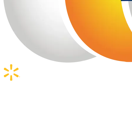
The AMD Ryzen 7 9800X3D is an 8-core, 16-thread gaming
processor featuring a base clock of 4.7 GHz and a boost
clock up to 5.2 GHz. With 96MB of L3 cache powered by
second-gen 3D V-Cache, a 120W TDP, and a $479 launch