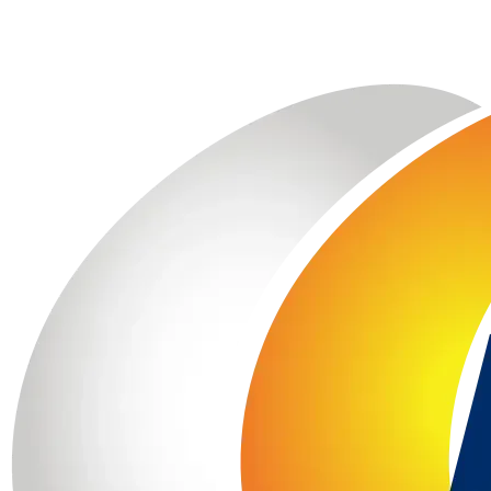
$414.99
$479.00