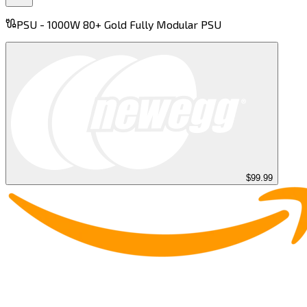
PSU -
1000W 80+ Gold Fully Modular PSU​​​​‌ ‍ ​‍​‍‌‍ ‌ ​‍‌‍‍‌‌‍‌ ‌‍‍‌‌‍ ‍​‍​‍​ ‍‍​‍​‍‌ ​ ‌‍​‌‌‍ ‍‌‍‍‌‌ ‌​‌ ‍‌​‍ ‍‌‍‍‌‌‍ ​‍​‍​‍ ​​‍​‍‌‍‍​‌ ​‍‌‍‌‌‌‍‌‍​‍​‍​ ‍‍​‍​‍​‍ ‌‍​‌‌‍‌​‌‍ ‌‌‍‍‌‌‍ ‍​‍ ‌‍‍‌‌‍ ‍‌ ‌​‌‍‌‌‌‍ ‍‌ ‌​​‍ ‌‍‌‌‌‍‌​‌‍‍‌‌ ‌​​‍ ‌‍ ‌‌‍ ‌‍‌​‌‍‌‌​ ‌‌ ​​‌ ​‍‌‍‌‌‌ ​ ‌‍‌‌‌‍ ‍‌ ‌​‌‍​‌‌ ‌​‌‍‍‌‌‍ ‌‍ ‍​ ‍ ‌‍‍‌‌‍‌​​ ‌​ ‌​‌‍​‍​ ​‍​ ​ ‌‍‌​​ ​‌​ ‍‌​ ‌‍​‍ ‌​ ​‍‌‍‌​​ ‌​​ ‌‌​‍ ‌​ ‌​‌‍‌​​ ‍‌​ ‌‌​‍ ‌‌‍​‌​ ​ ‌‍​‌‌‍​ ​‍ ‌​ ‍‌​ ‌‍‌‍‌‍​ ‌‍​ ‌‍​ ‌​‌‍‌‌​ ‍‌​ ​‍​ ‌‌‌‍‌‌​ ‍​​ ‍ ‌ ‌​‌ ‍‌‌ ​​‌‍‌‌​ ‌‌‌​​‌‌​ ‌‌‌‌​ ‍ ‌ ​​‌‍​‌‌ ‌​‌‍‍​​ ‌‌‍ ‍‌‍​‌‌‍ ‌‌‍‌‌​ ‌‍​‍‌‍​‌‌ ​ ‌‍‌‌‌‌‌‌‌ ​‍‌‍ ​​ ‌​‍‌‌​ ​‍‌​‌‍‌‍​‌‌‍‌​‌‍ ‌‌‍‍‌‌‍ ‍​‍‌‍‌‍‍‌‌‍‌​​ ‌​ ‌​‌‍​‍​ ​‍​ ​ ‌‍‌​​ ​‌​ ‍‌​ ‌‍​‍ ‌​ ​‍‌‍‌​​ ‌​​ ‌‌​‍ ‌​ ‌​‌‍‌​​ ‍‌​ ‌‌​‍ ‌‌‍​‌​ ​ ‌‍​‌‌‍​ ​‍ ‌​ ‍‌​ ‌‍‌‍‌‍​ ‌‍​ ‌‍​ ‌​‌‍‌‌​ ‍‌​ ​‍​ ‌‌‌‍‌‌​ ‍​​‍‌‍‌ ‌​‌ ‍‌‌ ​​‌‍‌‌​ ‌‌‌​​‌‌​ ‌‌‌‌​‍‌‍‌ ​​‌‍​‌‌ ‌​‌‍‍​​ ‌‌‍ ‍‌‍​‌‌‍ ‌‌‍‌‌​‍‌‍‌ ​​‌‍‌‌‌ ​‍‌ ​ ‌ ​​‌‍‌‌‌‍​ ‌ ‌​‌‍‍‌‌ ‌‍‌‍‌‌​ ‌‌ ​​‌ ‌‌‌‍​‍‌‍ ​‌‍‍‌‌ ​ ‌‍‍​‌‍‌‌‌‍‌​​‍​‍‌ ‌
$99.99