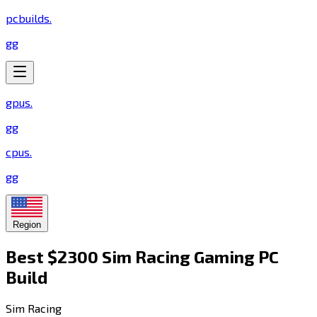
pcbuilds
.
gg
gpus
.
gg
cpus
.
gg
Region
Best $2300 Sim Racing Gaming PC
Build​​​​‌ ‍ ​‍​‍‌‍ ‌ ​‍‌‍‍‌‌‍‌ ‌‍‍‌‌‍ ‍​‍​‍​ ‍‍​‍​‍‌ ​ ‌‍​‌‌‍ ‍‌‍‍‌‌ ‌​‌ ‍‌​‍ ‍‌‍‍‌‌‍ ​‍​‍​‍ ​​‍​‍‌‍‍​‌ ​‍‌‍‌‌‌‍‌‍​‍​‍​ ‍‍​‍​‍​‍ ‌‍​‌‌‍‌​‌‍ ‌‌‍‍‌‌‍ ‍​‍ ‌‍‍‌‌‍ ‍‌ ‌​‌‍‌‌‌‍ ‍‌ ‌​​‍ ‌‍‌‌‌‍‌​‌‍‍‌‌ ‌​​‍ ‌‍ ‌‌‍ ‌‍‌​‌‍‌‌​ ‌‌ ​​‌ ​‍‌‍‌‌‌ ​ ‌‍‌‌‌‍ ‍‌ ‌​‌‍​‌‌ ‌​‌‍‍‌‌‍ ‌‍ ‍​ ‍ ‌‍‍‌‌‍‌​​ ‌​ ‌​​ ​​​ ​‍​ ‍​‌‍​ ​ ‌‍​ ‌‍‌‍​‍​‍ ‌‌‍​‌​ ‌‌​ ‌ ‌‍‌‌​‍ ‌​ ‌​​ ‌‍​ ‌‍​ ​‌​‍ ‌​ ‍​‌‍​‍​ ‍‌​ ‍​​‍ ‌‌‍​‍​ ‍​​ ‍​‌‍‌‍​ ​ ​ ​​​ ​​​ ‍​​ ‌​​ ​​‌‍​ ​ ‍​​ ‍ ‌ ‌​‌ ‍‌‌ ​​‌‍‌‌​ ‌‌‍​‍‌ ‌‌‌‍‍‌‌‍ ​‌‍‌​​ ‍ ‌ ​​‌‍​‌‌ ‌​‌‍‍​​ ‌‌‍‍‌​ ​‌​ ‍​‌‍ ‍‌‌ ‌‍ ‍‌‍​‌‌‍ ‌‌‍‌‌​‍‌‌​ ‌‌‌​​‍‌‌ ‌‍‍ ‌‍‌‌‌ ‍‌​‍‌‌​ ​ ‌​‌​​‍‌‌​ ​ ‌​‌​​‍‌‌​ ​‍​ ​‍‌‍‌‌‌‍ ‍​‍‌‌​ ​‍​ ​‍​‍‌‌​ ‌‌‌​‌​​‍ ‍‌ ‌‍‌‍​‌‌‍ ​‌ ‌‌‌‍‌‌​ ‌‍​‍‌‍​‌‌ ​ ‌‍‌‌‌‌‌‌‌ ​‍‌‍ ​​ ‌​‍‌‌​ ​‍‌​‌‍‌‍​‌‌‍‌​‌‍ ‌‌‍‍‌‌‍ ‍​‍‌‍‌‍‍‌‌‍‌​​ ‌​ ‌​​ ​​​ ​‍​ ‍​‌‍​ ​ ‌‍​ ‌‍‌‍​‍​‍ ‌‌‍​‌​ ‌‌​ ‌ ‌‍‌‌​‍ ‌​ ‌​​ ‌‍​ ‌‍​ ​‌​‍ ‌​ ‍​‌‍​‍​ ‍‌​ ‍​​‍ ‌‌‍​‍​ ‍​​ ‍​‌‍‌‍​ ​ ​ ​​​ ​​​ ‍​​ ‌​​ ​​‌‍​ ​ ‍​​‍‌‍‌ ‌​‌ ‍‌‌ ​​‌‍‌‌​ ‌‌‍​‍‌ ‌‌‌‍‍‌‌‍ ​‌‍‌​​‍‌‍‌ ​​‌‍​‌‌ ‌​‌‍‍​​ ‌‌‍‍‌​ ​‌​ ‍​‌‍ ‍‌‌ ‌‍ ‍‌‍​‌‌‍ ‌‌‍‌‌​‍‌‌​ ‌‌‌​​‍‌‌ ‌‍‍ ‌‍‌‌‌ ‍‌​‍‌‌​ ​ ‌​‌​​‍‌‌​ ​ ‌​‌​​‍‌‌​ ​‍​ ​‍‌‍‌‌‌‍ ‍​‍‌‌​ ​‍​ ​‍​‍‌‌​ ‌‌‌​‌​​‍ ‍‌ ‌‍‌‍​‌‌‍ ​‌ ‌‌‌‍‌‌​‍‌‍‌ ​​‌‍‌‌‌ ​‍‌ ​ ‌ ​​‌‍‌‌‌‍​ ‌ ‌​‌‍‍‌‌ ‌‍‌‍‌‌​ ‌‌ ​​‌ ‌‌‌‍​‍‌‍ ​‌‍‍‌‌ ​ ‌‍‍​‌‍‌‌‌‍‌​​‍​‍‌ ‌
Sim Racing​​​​‌ ‍ ​‍​‍‌‍ ‌ ​‍‌‍‍‌‌‍‌ ‌‍‍‌‌‍ ‍​‍​‍​ ‍‍​‍​‍‌ ​ ‌‍​‌‌‍ ‍‌‍‍‌‌ ‌​‌ ‍‌​‍ ‍‌‍‍‌‌‍ ​‍​‍​‍ ​​‍​‍‌‍‍​‌ ​‍‌‍‌‌‌‍‌‍​‍​‍​ ‍‍​‍​‍​‍ ‌‍​‌‌‍‌​‌‍ ‌‌‍‍‌‌‍ ‍​‍ ‌‍‍‌‌‍ ‍‌ ‌​‌‍‌‌‌‍ ‍‌ ‌​​‍ ‌‍‌‌‌‍‌​‌‍‍‌‌ ‌​​‍ ‌‍ ‌‌‍ ‌‍‌​‌‍‌‌​ ‌‌ ​​‌ ​‍‌‍‌‌‌ ​ ‌‍‌‌‌‍ ‍‌ ‌​‌‍​‌‌ ‌​‌‍‍‌‌‍ ‌‍ ‍​ ‍ ‌‍‍‌‌‍‌​​ ‌​ ‌​​ ‌‍‌‍‌‌​ ‌​​ ​‍​ ‌ ​ ‌ ​ ‍‌​‍ ‌‌‍‌​‌‍‌‌​ ‍‌​ ‍​​‍ ‌​ ‌​‌‍‌​‌‍‌‍​ ‌‍​‍ ‌​ ‍‌‌‍​ ​ ‌​​ ​​​‍ ‌​ ‌‌‌‍‌​​ ​​​ ‌​​ ​‌​ ​‍‌‍​‌‌‍‌‍‌‍‌​​ ‌ ‌‍‌​‌‍‌‍​ ‍ ‌ ‌​‌ ‍‌‌ ​​‌‍‌‌​ ‌‌ ‌​‌‍​‌‌‍‌ ​ ‍ ‌ ​​‌‍​‌‌ ‌​‌‍‍​​ ‌‌‍ ‍‌‍​‌‌‍ ‌‌‍‌‌​ ‌‍​‍‌‍​‌‌ ​ ‌‍‌‌‌‌‌‌‌ ​‍‌‍ ​​ ‌​‍‌‌​ ​‍‌​‌‍‌‍​‌‌‍‌​‌‍ ‌‌‍‍‌‌‍ ‍​‍‌‍‌‍‍‌‌‍‌​​ ‌​ ‌​​ ‌‍‌‍‌‌​ ‌​​ ​‍​ ‌ ​ ‌ ​ ‍‌​‍ ‌‌‍‌​‌‍‌‌​ ‍‌​ ‍​​‍ ‌​ ‌​‌‍‌​‌‍‌‍​ ‌‍​‍ ‌​ ‍‌‌‍​ ​ ‌​​ ​​​‍ ‌​ ‌‌‌‍‌​​ ​​​ ‌​​ ​‌​ ​‍‌‍​‌‌‍‌‍‌‍‌​​ ‌ ‌‍‌​‌‍‌‍​‍‌‍‌ ‌​‌ ‍‌‌ ​​‌‍‌‌​ ‌‌ ‌​‌‍​‌‌‍‌ ​‍‌‍‌ ​​‌‍​‌‌ ‌​‌‍‍​​ ‌‌‍ ‍‌‍​‌‌‍ ‌‌‍‌‌​‍‌‍‌ ​​‌‍‌‌‌ ​‍‌ ​ ‌ ​​‌‍‌‌‌‍​ ‌ ‌​‌‍‍‌‌ ‌‍‌‍‌‌​ ‌‌ ​​‌ ‌‌‌‍​‍‌‍ ​‌‍‍‌‌ ​ ‌‍‍​‌‍‌‌‌‍‌​​‍​‍‌ ‌