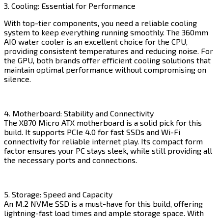
3. Cooling: Essential for Performance​​​​‌ ‍ ​‍​‍‌‍ ‌ ​‍‌‍‍‌‌‍‌ ‌‍‍‌‌‍ ‍​‍​‍​ ‍‍​‍​‍‌ ​ ‌‍​‌‌‍ ‍‌‍‍‌‌ ‌​‌ ‍‌​‍ ‍‌‍‍‌‌‍ ​‍​‍​‍ ​​‍​‍‌‍‍​‌ ​‍‌‍‌‌‌‍‌‍​‍​‍​ ‍‍​‍​‍​‍ ‌‍​‌‌‍‌​‌‍ ‌‌‍‍‌‌‍ ‍​‍ ‌‍‍‌‌‍ ‍‌ ‌​‌‍‌‌‌‍ ‍‌ ‌​​‍ ‌‍‌‌‌‍‌​‌‍‍‌‌ ‌​​‍ ‌‍ ‌‌‍ ‌‍‌​‌‍‌‌​ ‌‌ ​​‌ ​‍‌‍‌‌‌ ​ ‌‍‌‌‌‍ ‍‌ ‌​‌‍​‌‌ ‌​‌‍‍‌‌‍ ‌‍ ‍​ ‍ ‌‍‍‌‌‍‌​​ ‌​ ‌​​ ​​​ ​‍​ ‍​‌‍​ ​ ‌‍​ ‌‍‌‍​‍​‍ ‌‌‍​‌​ ‌‌​ ‌ ‌‍‌‌​‍ ‌​ ‌​​ ‌‍​ ‌‍​ ​‌​‍ ‌​ ‍​‌‍​‍​ ‍‌​ ‍​​‍ ‌‌‍​‍​ ‍​​ ‍​‌‍‌‍​ ​ ​ ​​​ ​​​ ‍​​ ‌​​ ​​‌‍​ ​ ‍​​ ‍ ‌ ‌​‌ ‍‌‌ ​​‌‍‌‌​ ‌‌‍​‍‌ ‌‌‌‍‍‌‌‍ ​‌‍‌​​ ‍ ‌ ​​‌‍​‌‌ ‌​‌‍‍​​ ‌‌‍‍‌​ ​‌​ ‍​‌‍ ‍‌‌ ‌‍ ​‌‍ ‌‍ ‍‌‍‌ ‌‌ ‌‍‌​‌‍‌‌‌ ​ ‌‍​ ​‍‌‌​ ‌‌‌​​‍‌‌ ‌‍‍ ‌‍‌‌‌ ‍‌​‍‌‌​ ​ ‌​‌​​‍‌‌​ ​ ‌​‌​​‍‌‌​ ​‍​ ​‍‌‍‌‌‌‍ ‍​‍‌‌​ ​‍​ ​‍​‍‌‌​ ‌‌‌​‌​​‍ ‍‌ ‌‍‌‍​‌‌‍ ​‌ ‌‌‌‍‌‌​‍‌‌​ ‌‌‌​​‍‌‌ ‌‍‍ ‌‍‌‌‌ ‍‌​‍‌‌​ ​ ‌​‌​​‍‌‌​ ​ ‌​‌​​‍‌‌​ ​‍​ ​‍​ ​‍​ ‍‌‌‍‌​​ ​‌​ ​‍‌‍‌​​ ‌ ​ ​ ​ ‍‌​ ​ ​ ‌ ​ ​‌​‍‌‌​ ​‍​ ​‍​‍‌‌​ ‌‌‌​‌​​‍ ‍‌‍​ ‌‍‍​‌‍‍‌‌‍ ​‌‍‌​‌ ​‍‌‍‌‌‌‍ ‍​‍‌‌​ ‌‌‌​​‍‌‌ ‌‍‍ ‌‍‌‌‌ ‍‌​‍‌‌​ ​ ‌​‌​​‍‌‌​ ​ ‌​‌​​‍‌‌​ ​‍​ ​‍​ ‍​​ ​‍​ ‌‌‌‍​ ​ ‍​​ ‌‌​ ​‌​ ​​​ ​‍​ ​‌​ ‍​​ ‍‌​‍‌‌​ ​‍​ ​‍​‍‌‌​ ‌‌‌​‌​​‍ ‍‌ ‌​‌‍‌‌‌ ‍​‌ ‌​​ ‌‍​‍‌‍​‌‌ ​ ‌‍‌‌‌‌‌‌‌ ​‍‌‍ ​​ ‌​‍‌‌​ ​‍‌​‌‍‌‍​‌‌‍‌​‌‍ ‌‌‍‍‌‌‍ ‍​‍‌‍‌‍‍‌‌‍‌​​ ‌​ ‌​​ ​​​ ​‍​ ‍​‌‍​ ​ ‌‍​ ‌‍‌‍​‍​‍ ‌‌‍​‌​ ‌‌​ ‌ ‌‍‌‌​‍ ‌​ ‌​​ ‌‍​ ‌‍​ ​‌​‍ ‌​ ‍​‌‍​‍​ ‍‌​ ‍​​‍ ‌‌‍​‍​ ‍​​ ‍​‌‍‌‍​ ​ ​ ​​​ ​​​ ‍​​ ‌​​ ​​‌‍​ ​ ‍​​‍‌‍‌ ‌​‌ ‍‌‌ ​​‌‍‌‌​ ‌‌‍​‍‌ ‌‌‌‍‍‌‌‍ ​‌‍‌​​‍‌‍‌ ​​‌‍​‌‌ ‌​‌‍‍​​ ‌‌‍‍‌​ ​‌​ ‍​‌‍ ‍‌‌ ‌‍ ​‌‍ ‌‍ ‍‌‍‌ ‌‌ ‌‍‌​‌‍‌‌‌ ​ ‌‍​ ​‍‌‌​ ‌‌‌​​‍‌‌ ‌‍‍ ‌‍‌‌‌ ‍‌​‍‌‌​ ​ ‌​‌​​‍‌‌​ ​ ‌​‌​​‍‌‌​ ​‍​ ​‍‌‍‌‌‌‍ ‍​‍‌‌​ ​‍​ ​‍​‍‌‌​ ‌‌‌​‌​​‍ ‍‌ ‌‍‌‍​‌‌‍ ​‌ ‌‌‌‍‌‌​‍‌‌​ ‌‌‌​​‍‌‌ ‌‍‍ ‌‍‌‌‌ ‍‌​‍‌‌​ ​ ‌​‌​​‍‌‌​ ​ ‌​‌​​‍‌‌​ ​‍​ ​‍​ ​‍​ ‍‌‌‍‌​​ ​‌​ ​‍‌‍‌​​ ‌ ​ ​ ​ ‍‌​ ​ ​ ‌ ​ ​‌​‍‌‌​ ​‍​ ​‍​‍‌‌​ ‌‌‌​‌​​‍ ‍‌‍​ ‌‍‍​‌‍‍‌‌‍ ​‌‍‌​‌ ​‍‌‍‌‌‌‍ ‍​‍‌‌​ ‌‌‌​​‍‌‌ ‌‍‍ ‌‍‌‌‌ ‍‌​‍‌‌​ ​ ‌​‌​​‍‌‌​ ​ ‌​‌​​‍‌‌​ ​‍​ ​‍​ ‍​​ ​‍​ ‌‌‌‍​ ​ ‍​​ ‌‌​ ​‌​ ​​​ ​‍​ ​‌​ ‍​​ ‍‌​‍‌‌​ ​‍​ ​‍​‍‌‌​ ‌‌‌​‌​​‍ ‍‌ ‌​‌‍‌‌‌ ‍​‌ ‌​​‍‌‍‌ ​​‌‍‌‌‌ ​‍‌ ​ ‌ ​​‌‍‌‌‌‍​ ‌ ‌​‌‍‍‌‌ ‌‍‌‍‌‌​ ‌‌ ​​‌ ‌‌‌‍​‍‌‍ ​‌‍‍‌‌ ​ ‌‍‍​‌‍‌‌‌‍‌​​‍​‍‌ ‌
With top-tier components, you need a reliable cooling
system to keep everything running smoothly. The 360mm
AIO water cooler is an excellent choice for the CPU,
providing consistent temperatures and reducing noise. For
the GPU, both brands offer efficient cooling solutions that
maintain optimal performance without compromising on
silence.​​​​‌ ‍ ​‍​‍‌‍ ‌ ​‍‌‍‍‌‌‍‌ ‌‍‍‌‌‍ ‍​‍​‍​ ‍‍​‍​‍‌ ​ ‌‍​‌‌‍ ‍‌‍‍‌‌ ‌​‌ ‍‌​‍ ‍‌‍‍‌‌‍ ​‍​‍​‍ ​​‍​‍‌‍‍​‌ ​‍‌‍‌‌‌‍‌‍​‍​‍​ ‍‍​‍​‍​‍ ‌‍​‌‌‍‌​‌‍ ‌‌‍‍‌‌‍ ‍​‍ ‌‍‍‌‌‍ ‍‌ ‌​‌‍‌‌‌‍ ‍‌ ‌​​‍ ‌‍‌‌‌‍‌​‌‍‍‌‌ ‌​​‍ ‌‍ ‌‌‍ ‌‍‌​‌‍‌‌​ ‌‌ ​​‌ ​‍‌‍‌‌‌ ​ ‌‍‌‌‌‍ ‍‌ ‌​‌‍​‌‌ ‌​‌‍‍‌‌‍ ‌‍ ‍​ ‍ ‌‍‍‌‌‍‌​​ ‌​ ‌​​ ​​​ ​‍​ ‍​‌‍​ ​ ‌‍​ ‌‍‌‍​‍​‍ ‌‌‍​‌​ ‌‌​ ‌ ‌‍‌‌​‍ ‌​ ‌​​ ‌‍​ ‌‍​ ​‌​‍ ‌​ ‍​‌‍​‍​ ‍‌​ ‍​​‍ ‌‌‍​‍​ ‍​​ ‍​‌‍‌‍​ ​ ​ ​​​ ​​​ ‍​​ ‌​​ ​​‌‍​ ​ ‍​​ ‍ ‌ ‌​‌ ‍‌‌ ​​‌‍‌‌​ ‌‌‍​‍‌ ‌‌‌‍‍‌‌‍ ​‌‍‌​​ ‍ ‌ ​​‌‍​‌‌ ‌​‌‍‍​​ ‌‌‍‍‌​ ​‌​ ‍​‌‍ ‍‌‌ ‌‍ ​‌‍ ‌‍ ‍‌‍‌ ‌‌ ‌‍‌​‌‍‌‌‌ ​ ‌‍​ ​‍‌‌​ ‌‌‌​​‍‌‌ ‌‍‍ ‌‍‌‌‌ ‍‌​‍‌‌​ ​ ‌​‌​​‍‌‌​ ​ ‌​‌​​‍‌‌​ ​‍​ ​‍‌‍‌‌‌‍ ‍​‍‌‌​ ​‍​ ​‍​‍‌‌​ ‌‌‌​‌​​‍ ‍‌ ‌‍‌‍​‌‌‍ ​‌ ‌‌‌‍‌‌​‍‌‌​ ‌‌‌​​‍‌‌ ‌‍‍ ‌‍‌‌‌ ‍‌​‍‌‌​ ​ ‌​‌​​‍‌‌​ ​ ‌​‌​​‍‌‌​ ​‍​ ​‍​ ‌‌​ ‌ ​ ​‍​ ‌‍‌‍​‍‌‍‌‌​ ​​‌‍‌‌‌‍‌​​ ​ ​ ‍‌‌‍‌‌​‍‌‌​ ​‍​ ​‍​‍‌‌​ ‌‌‌​‌​​‍ ‍‌‍​ ‌‍‍​‌‍‍‌‌‍ ​‌‍‌​‌ ​‍‌‍‌‌‌‍ ‍​‍‌‌​ ‌‌‌​​‍‌‌ ‌‍‍ ‌‍‌‌‌ ‍‌​‍‌‌​ ​ ‌​‌​​‍‌‌​ ​ ‌​‌​​‍‌‌​ ​‍​ ​‍‌‍​‌​ ‌​‌‍‌‍‌‍‌‌​ ‌‍​ ‌‌‌‍‌‌​ ‍‌​ ​‌​ ​‍‌‍‌​​ ‌​​‍‌‌​ ​‍​ ​‍​‍‌‌​ ‌‌‌​‌​​‍ ‍‌ ‌​‌‍‌‌‌ ‍​‌ ‌​​ ‌‍​‍‌‍​‌‌ ​ ‌‍‌‌‌‌‌‌‌ ​‍‌‍ ​​ ‌​‍‌‌​ ​‍‌​‌‍‌‍​‌‌‍‌​‌‍ ‌‌‍‍‌‌‍ ‍​‍‌‍‌‍‍‌‌‍‌​​ ‌​ ‌​​ ​​​ ​‍​ ‍​‌‍​ ​ ‌‍​ ‌‍‌‍​‍​‍ ‌‌‍​‌​ ‌‌​ ‌ ‌‍‌‌​‍ ‌​ ‌​​ ‌‍​ ‌‍​ ​‌​‍ ‌​ ‍​‌‍​‍​ ‍‌​ ‍​​‍ ‌‌‍​‍​ ‍​​ ‍​‌‍‌‍​ ​ ​ ​​​ ​​​ ‍​​ ‌​​ ​​‌‍​ ​ ‍​​‍‌‍‌ ‌​‌ ‍‌‌ ​​‌‍‌‌​ ‌‌‍​‍‌ ‌‌‌‍‍‌‌‍ ​‌‍‌​​‍‌‍‌ ​​‌‍​‌‌ ‌​‌‍‍​​ ‌‌‍‍‌​ ​‌​ ‍​‌‍ ‍‌‌ ‌‍ ​‌‍ ‌‍ ‍‌‍‌ ‌‌ ‌‍‌​‌‍‌‌‌ ​ ‌‍​ ​‍‌‌​ ‌‌‌​​‍‌‌ ‌‍‍ ‌‍‌‌‌ ‍‌​‍‌‌​ ​ ‌​‌​​‍‌‌​ ​ ‌​‌​​‍‌‌​ ​‍​ ​‍‌‍‌‌‌‍ ‍​‍‌‌​ ​‍​ ​‍​‍‌‌​ ‌‌‌​‌​​‍ ‍‌ ‌‍‌‍​‌‌‍ ​‌ ‌‌‌‍‌‌​‍‌‌​ ‌‌‌​​‍‌‌ ‌‍‍ ‌‍‌‌‌ ‍‌​‍‌‌​ ​ ‌​‌​​‍‌‌​ ​ ‌​‌​​‍‌‌​ ​‍​ ​‍​ ‌‌​ ‌ ​ ​‍​ ‌‍‌‍​‍‌‍‌‌​ ​​‌‍‌‌‌‍‌​​ ​ ​ ‍‌‌‍‌‌​‍‌‌​ ​‍​ ​‍​‍‌‌​ ‌‌‌​‌​​‍ ‍‌‍​ ‌‍‍​‌‍‍‌‌‍ ​‌‍‌​‌ ​‍‌‍‌‌‌‍ ‍​‍‌‌​ ‌‌‌​​‍‌‌ ‌‍‍ ‌‍‌‌‌ ‍‌​‍‌‌​ ​ ‌​‌​​‍‌‌​ ​ ‌​‌​​‍‌‌​ ​‍​ ​‍‌‍​‌​ ‌​‌‍‌‍‌‍‌‌​ ‌‍​ ‌‌‌‍‌‌​ ‍‌​ ​‌​ ​‍‌‍‌​​ ‌​​‍‌‌​ ​‍​ ​‍​‍‌‌​ ‌‌‌​‌​​‍ ‍‌ ‌​‌‍‌‌‌ ‍​‌ ‌​​‍‌‍‌ ​​‌‍‌‌‌ ​‍‌ ​ ‌ ​​‌‍‌‌‌‍​ ‌ ‌​‌‍‍‌‌ ‌‍‌‍‌‌​ ‌‌ ​​‌ ‌‌‌‍​‍‌‍ ​‌‍‍‌‌ ​ ‌‍‍​‌‍‌‌‌‍‌​​‍​‍‌ ‌
4. Motherboard: Stability and Connectivity
The X870 Micro ATX motherboard is a solid pick for this
build. It supports PCIe 4.0 for fast SSDs and Wi-Fi
connectivity for reliable internet play. Its compact form
factor ensures your PC stays sleek, while still providing all
the necessary ports and connections.​​​​‌ ‍ ​‍​‍‌‍ ‌ ​‍‌‍‍‌‌‍‌ ‌‍‍‌‌‍ ‍​‍​‍​ ‍‍​‍​‍‌ ​ ‌‍​‌‌‍ ‍‌‍‍‌‌ ‌​‌ ‍‌​‍ ‍‌‍‍‌‌‍ ​‍​‍​‍ ​​‍​‍‌‍‍​‌ ​‍‌‍‌‌‌‍‌‍​‍​‍​ ‍‍​‍​‍​‍ ‌‍​‌‌‍‌​‌‍ ‌‌‍‍‌‌‍ ‍​‍ ‌‍‍‌‌‍ ‍‌ ‌​‌‍‌‌‌‍ ‍‌ ‌​​‍ ‌‍‌‌‌‍‌​‌‍‍‌‌ ‌​​‍ ‌‍ ‌‌‍ ‌‍‌​‌‍‌‌​ ‌‌ ​​‌ ​‍‌‍‌‌‌ ​ ‌‍‌‌‌‍ ‍‌ ‌​‌‍​‌‌ ‌​‌‍‍‌‌‍ ‌‍ ‍​ ‍ ‌‍‍‌‌‍‌​​ ‌​ ‌​​ ​​​ ​‍​ ‍​‌‍​ ​ ‌‍​ ‌‍‌‍​‍​‍ ‌‌‍​‌​ ‌‌​ ‌ ‌‍‌‌​‍ ‌​ ‌​​ ‌‍​ ‌‍​ ​‌​‍ ‌​ ‍​‌‍​‍​ ‍‌​ ‍​​‍ ‌‌‍​‍​ ‍​​ ‍​‌‍‌‍​ ​ ​ ​​​ ​​​ ‍​​ ‌​​ ​​‌‍​ ​ ‍​​ ‍ ‌ ‌​‌ ‍‌‌ ​​‌‍‌‌​ ‌‌‍​‍‌ ‌‌‌‍‍‌‌‍ ​‌‍‌​​ ‍ ‌ ​​‌‍​‌‌ ‌​‌‍‍​​ ‌‌‍‍‌​ ​‌​ ‍​‌‍ ‍‌‌ ‌‍ ​‌‍ ‌‍ ‍‌‍‌ ‌‌ ‌‍‌​‌‍‌‌‌ ​ ‌‍​ ​‍‌‌​ ‌‌‌​​‍‌‌ ‌‍‍ ‌‍‌‌‌ ‍‌​‍‌‌​ ​ ‌​‌​​‍‌‌​ ​ ‌​‌​​‍‌‌​ ​‍​ ​‍‌‍‌‌‌‍ ‍​‍‌‌​ ​‍​ ​‍​‍‌‌​ ‌‌‌​‌​​‍ ‍‌ ‌‍‌‍​‌‌‍ ​‌ ‌‌‌‍‌‌​‍‌‌​ ‌‌‌​​‍‌‌ ‌‍‍ ‌‍‌‌‌ ‍‌​‍‌‌​ ​ ‌​‌​​‍‌‌​ ​ ‌​‌​​‍‌‌​ ​‍​ ​‍‌‍‌‍​ ​‍‌‍​‌‌‍‌‍​ ‌ ​ ​‌‌‍‌​​ ​ ​ ‌‌‌‍​‌​ ‍‌​ ‍‌​‍‌‌​ ​‍​ ​‍​‍‌‌​ ‌‌‌​‌​​‍ ‍‌‍​ ‌‍‍​‌‍‍‌‌‍ ​‌‍‌​‌ ​‍‌‍‌‌‌‍ ‍​‍‌‌​ ‌‌‌​​‍‌‌ ‌‍‍ ‌‍‌‌‌ ‍‌​‍‌‌​ ​ ‌​‌​​‍‌‌​ ​ ‌​‌​​‍‌‌​ ​‍​ ​‍​ ​ ‌‍‌‍​ ​‍​ ‌‍​ ​​​ ‌​‌‍‌​‌‍‌​​ ‌​‌‍‌‍​ ‌‌​ ​​​‍‌‌​ ​‍​ ​‍​‍‌‌​ ‌‌‌​‌​​‍ ‍‌ ‌​‌‍‌‌‌ ‍​‌ ‌​​ ‌‍​‍‌‍​‌‌ ​ ‌‍‌‌‌‌‌‌‌ ​‍‌‍ ​​ ‌​‍‌‌​ ​‍‌​‌‍‌‍​‌‌‍‌​‌‍ ‌‌‍‍‌‌‍ ‍​‍‌‍‌‍‍‌‌‍‌​​ ‌​ ‌​​ ​​​ ​‍​ ‍​‌‍​ ​ ‌‍​ ‌‍‌‍​‍​‍ ‌‌‍​‌​ ‌‌​ ‌ ‌‍‌‌​‍ ‌​ ‌​​ ‌‍​ ‌‍​ ​‌​‍ ‌​ ‍​‌‍​‍​ ‍‌​ ‍​​‍ ‌‌‍​‍​ ‍​​ ‍​‌‍‌‍​ ​ ​ ​​​ ​​​ ‍​​ ‌​​ ​​‌‍​ ​ ‍​​‍‌‍‌ ‌​‌ ‍‌‌ ​​‌‍‌‌​ ‌‌‍​‍‌ ‌‌‌‍‍‌‌‍ ​‌‍‌​​‍‌‍‌ ​​‌‍​‌‌ ‌​‌‍‍​​ ‌‌‍‍‌​ ​‌​ ‍​‌‍ ‍‌‌ ‌‍ ​‌‍ ‌‍ ‍‌‍‌ ‌‌ ‌‍‌​‌‍‌‌‌ ​ ‌‍​ ​‍‌‌​ ‌‌‌​​‍‌‌ ‌‍‍ ‌‍‌‌‌ ‍‌​‍‌‌​ ​ ‌​‌​​‍‌‌​ ​ ‌​‌​​‍‌‌​ ​‍​ ​‍‌‍‌‌‌‍ ‍​‍‌‌​ ​‍​ ​‍​‍‌‌​ ‌‌‌​‌​​‍ ‍‌ ‌‍‌‍​‌‌‍ ​‌ ‌‌‌‍‌‌​‍‌‌​ ‌‌‌​​‍‌‌ ‌‍‍ ‌‍‌‌‌ ‍‌​‍‌‌​ ​ ‌​‌​​‍‌‌​ ​ ‌​‌​​‍‌‌​ ​‍​ ​‍‌‍‌‍​ ​‍‌‍​‌‌‍‌‍​ ‌ ​ ​‌‌‍‌​​ ​ ​ ‌‌‌‍​‌​ ‍‌​ ‍‌​‍‌‌​ ​‍​ ​‍​‍‌‌​ ‌‌‌​‌​​‍ ‍‌‍​ ‌‍‍​‌‍‍‌‌‍ ​‌‍‌​‌ ​‍‌‍‌‌‌‍ ‍​‍‌‌​ ‌‌‌​​‍‌‌ ‌‍‍ ‌‍‌‌‌ ‍‌​‍‌‌​ ​ ‌​‌​​‍‌‌​ ​ ‌​‌​​‍‌‌​ ​‍​ ​‍​ ​ ‌‍‌‍​ ​‍​ ‌‍​ ​​​ ‌​‌‍‌​‌‍‌​​ ‌​‌‍‌‍​ ‌‌​ ​​​‍‌‌​ ​‍​ ​‍​‍‌‌​ ‌‌‌​‌​​‍ ‍‌ ‌​‌‍‌‌‌ ‍​‌ ‌​​‍‌‍‌ ​​‌‍‌‌‌ ​‍‌ ​ ‌ ​​‌‍‌‌‌‍​ ‌ ‌​‌‍‍‌‌ ‌‍‌‍‌‌​ ‌‌ ​​‌ ‌‌‌‍​‍‌‍ ​‌‍‍‌‌ ​ ‌‍‍​‌‍‌‌‌‍‌​​‍​‍‌ ‌
5. Storage: Speed and Capacity
An M.2 NVMe SSD is a must-have for this build, offering
lightning-fast load times and ample storage space. With