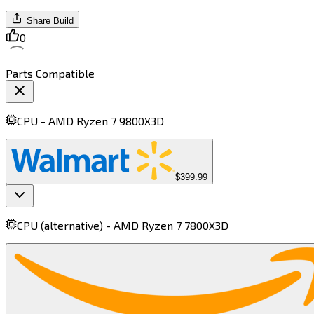
Share Build
0
Parts Compatible
CPU -
AMD Ryzen 7 9800X3D​​​​‌ ‍ ​‍​‍‌‍ ‌ ​‍‌‍‍‌‌‍‌ ‌‍‍‌‌‍ ‍​‍​‍​ ‍‍​‍​‍‌ ​ ‌‍​‌‌‍ ‍‌‍‍‌‌ ‌​‌ ‍‌​‍ ‍‌‍‍‌‌‍ ​‍​‍​‍ ​​‍​‍‌‍‍​‌ ​‍‌‍‌‌‌‍‌‍​‍​‍​ ‍‍​‍​‍​‍ ‌‍​‌‌‍‌​‌‍ ‌‌‍‍‌‌‍ ‍​‍ ‌‍‍‌‌‍ ‍‌ ‌​‌‍‌‌‌‍ ‍‌ ‌​​‍ ‌‍‌‌‌‍‌​‌‍‍‌‌ ‌​​‍ ‌‍ ‌‌‍ ‌‍‌​‌‍‌‌​ ‌‌ ​​‌ ​‍‌‍‌‌‌ ​ ‌‍‌‌‌‍ ‍‌ ‌​‌‍​‌‌ ‌​‌‍‍‌‌‍ ‌‍ ‍​ ‍ ‌‍‍‌‌‍‌​​ ‌​ ​‍​ ‌‍‌‍​‌​ ‌‌‌‍​ ​ ‌‍​ ​ ​ ‌​​‍ ‌​ ​‍​ ‍​‌‍‌‍​ ‍‌​‍ ‌​ ‌​‌‍‌‍​ ‌‍​ ‌‌​‍ ‌‌‍​‍​ ​ ‌‍‌‌​ ‌‍​‍ ‌​ ​‌​ ‌​‌‍​‍​ ‍‌​ ​​‌‍​ ​ ‌‌​ ‍‌‌‍​‍​ ​​​ ‍‌‌‍​‌​ ‍ ‌ ‌​‌ ‍‌‌ ​​‌‍‌‌​ ‌‌‍​ ‌ ​​‌ ‌‌​ ‍ ‌ ​​‌‍​‌‌ ‌​‌‍‍​​ ‌‌‍ ‍‌‍​‌‌‍ ‌‌‍‌‌​ ‌‍​‍‌‍​‌‌ ​ ‌‍‌‌‌‌‌‌‌ ​‍‌‍ ​​ ‌​‍‌‌​ ​‍‌​‌‍‌‍​‌‌‍‌​‌‍ ‌‌‍‍‌‌‍ ‍​‍‌‍‌‍‍‌‌‍‌​​ ‌​ ​‍​ ‌‍‌‍​‌​ ‌‌‌‍​ ​ ‌‍​ ​ ​ ‌​​‍ ‌​ ​‍​ ‍​‌‍‌‍​ ‍‌​‍ ‌​ ‌​‌‍‌‍​ ‌‍​ ‌‌​‍ ‌‌‍​‍​ ​ ‌‍‌‌​ ‌‍​‍ ‌​ ​‌​ ‌​‌‍​‍​ ‍‌​ ​​‌‍​ ​ ‌‌​ ‍‌‌‍​‍​ ​​​ ‍‌‌‍​‌​‍‌‍‌ ‌​‌ ‍‌‌ ​​‌‍‌‌​ ‌‌‍​ ‌ ​​‌ ‌‌​‍‌‍‌ ​​‌‍​‌‌ ‌​‌‍‍​​ ‌‌‍ ‍‌‍​‌‌‍ ‌‌‍‌‌​‍‌‍‌ ​​‌‍‌‌‌ ​‍‌ ​ ‌ ​​‌‍‌‌‌‍​ ‌ ‌​‌‍‍‌‌ ‌‍‌‍‌‌​ ‌‌ ​​‌ ‌‌‌‍​‍‌‍ ​‌‍‍‌‌ ​ ‌‍‍​‌‍‌‌‌‍‌​​‍​‍‌ ‌
$399.99
CPU (alternative) -
AMD Ryzen 7 7800X3D​​​​‌ ‍ ​‍​‍‌‍ ‌ ​‍‌‍‍‌‌‍‌ ‌‍‍‌‌‍ ‍​‍​‍​ ‍‍​‍​‍‌ ​ ‌‍​‌‌‍ ‍‌‍‍‌‌ ‌​‌ ‍‌​‍ ‍‌‍‍‌‌‍ ​‍​‍​‍ ​​‍​‍‌‍‍​‌ ​‍‌‍‌‌‌‍‌‍​‍​‍​ ‍‍​‍​‍​‍ ‌‍​‌‌‍‌​‌‍ ‌‌‍‍‌‌‍ ‍​‍ ‌‍‍‌‌‍ ‍‌ ‌​‌‍‌‌‌‍ ‍‌ ‌​​‍ ‌‍‌‌‌‍‌​‌‍‍‌‌ ‌​​‍ ‌‍ ‌‌‍ ‌‍‌​‌‍‌‌​ ‌‌ ​​‌ ​‍‌‍‌‌‌ ​ ‌‍‌‌‌‍ ‍‌ ‌​‌‍​‌‌ ‌​‌‍‍‌‌‍ ‌‍ ‍​ ‍ ‌‍‍‌‌‍‌​​ ‌‌‍​‍‌‍​‍​ ​‍‌‍​‌‌‍‌​​ ‌​​ ​‌​ ​ ​‍ ‌‌‍​‌​ ​‌‌‍​‍‌‍​‌​‍ ‌​ ‌​‌‍‌‍​ ‌​‌‍​ ​‍ ‌‌‍​‌​ ‌‌‌‍​ ​ ‍‌​‍ ‌​ ‌​​ ‌‌​ ​‌​ ​‌‌‍‌​‌‍‌‍‌‍​‌‌‍​‌‌‍‌‍‌‍​‍‌‍‌​‌‍​‍​ ‍ ‌ ‌​‌ ‍‌‌ ​​‌‍‌‌​ ‌‌‍​ ‌ ​​‌ ‌‌​ ‍ ‌ ​​‌‍​‌‌ ‌​‌‍‍​​ ‌‌‍ ‍‌‍​‌‌‍ ‌‌‍‌‌​ ‌‍​‍‌‍​‌‌ ​ ‌‍‌‌‌‌‌‌‌ ​‍‌‍ ​​ ‌​‍‌‌​ ​‍‌​‌‍‌‍​‌‌‍‌​‌‍ ‌‌‍‍‌‌‍ ‍​‍‌‍‌‍‍‌‌‍‌​​ ‌‌‍​‍‌‍​‍​ ​‍‌‍​‌‌‍‌​​ ‌​​ ​‌​ ​ ​‍ ‌‌‍​‌​ ​‌‌‍​‍‌‍​‌​‍ ‌​ ‌​‌‍‌‍​ ‌​‌‍​ ​‍ ‌‌‍​‌​ ‌‌‌‍​ ​ ‍‌​‍ ‌​ ‌​​ ‌‌​ ​‌​ ​‌‌‍‌​‌‍‌‍‌‍​‌‌‍​‌‌‍‌‍‌‍​‍‌‍‌​‌‍​‍​‍‌‍‌ ‌​‌ ‍‌‌ ​​‌‍‌‌​ ‌‌‍​ ‌ ​​‌ ‌‌​‍‌‍‌ ​​‌‍​‌‌ ‌​‌‍‍​​ ‌‌‍ ‍‌‍​‌‌‍ ‌‌‍‌‌​‍‌‍‌ ​​‌‍‌‌‌ ​‍‌ ​ ‌ ​​‌‍‌‌‌‍​ ‌ ‌​‌‍‍‌‌ ‌‍‌‍‌‌​ ‌‌ ​​‌ ‌‌‌‍​‍‌‍ ​‌‍‍‌‌ ​ ‌‍‍​‌‍‌‌‌‍‌​​‍​‍‌ ‌