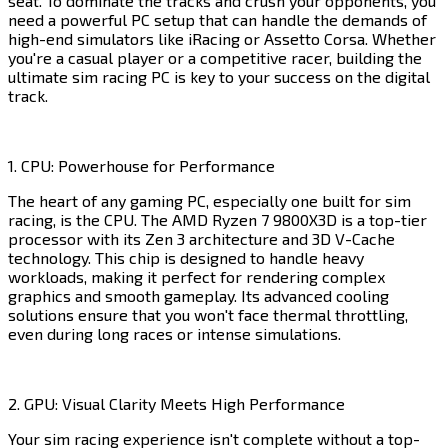
seat. To dominate the tracks and crush your opponents, you
need a powerful PC setup that can handle the demands of
high-end simulators like iRacing or Assetto Corsa. Whether
you're a casual player or a competitive racer, building the
ultimate sim racing PC is key to your success on the digital
track.​​​​‌ ‍ ​‍​‍‌‍ ‌ ​‍‌‍‍‌‌‍‌ ‌‍‍‌‌‍ ‍​‍​‍​ ‍‍​‍​‍‌ ​ ‌‍​‌‌‍ ‍‌‍‍‌‌ ‌​‌ ‍‌​‍ ‍‌‍‍‌‌‍ ​‍​‍​‍ ​​‍​‍‌‍‍​‌ ​‍‌‍‌‌‌‍‌‍​‍​‍​ ‍‍​‍​‍​‍ ‌‍​‌‌‍‌​‌‍ ‌‌‍‍‌‌‍ ‍​‍ ‌‍‍‌‌‍ ‍‌ ‌​‌‍‌‌‌‍ ‍‌ ‌​​‍ ‌‍‌‌‌‍‌​‌‍‍‌‌ ‌​​‍ ‌‍ ‌‌‍ ‌‍‌​‌‍‌‌​ ‌‌ ​​‌ ​‍‌‍‌‌‌ ​ ‌‍‌‌‌‍ ‍‌ ‌​‌‍​‌‌ ‌​‌‍‍‌‌‍ ‌‍ ‍​ ‍ ‌‍‍‌‌‍‌​​ ‌​ ‌​​ ​​​ ​‍​ ‍​‌‍​ ​ ‌‍​ ‌‍‌‍​‍​‍ ‌‌‍​‌​ ‌‌​ ‌ ‌‍‌‌​‍ ‌​ ‌​​ ‌‍​ ‌‍​ ​‌​‍ ‌​ ‍​‌‍​‍​ ‍‌​ ‍​​‍ ‌‌‍​‍​ ‍​​ ‍​‌‍‌‍​ ​ ​ ​​​ ​​​ ‍​​ ‌​​ ​​‌‍​ ​ ‍​​ ‍ ‌ ‌​‌ ‍‌‌ ​​‌‍‌‌​ ‌‌‍​‍‌ ‌‌‌‍‍‌‌‍ ​‌‍‌​​ ‍ ‌ ​​‌‍​‌‌ ‌​‌‍‍​​ ‌‌‍‍‌​ ​‌​ ‍​‌‍ ‍‌‌ ‌‍ ​‌‍ ‌‍ ‍‌‍‌ ‌‌ ‌‍‌​‌‍‌‌‌ ​ ‌‍​ ​‍‌‌​ ‌‌‌​​‍‌‌ ‌‍‍ ‌‍‌‌‌ ‍‌​‍‌‌​ ​ ‌​‌​​‍‌‌​ ​ ‌​‌​​‍‌‌​ ​‍​ ​‍‌‍‌‌‌‍ ‍​‍‌‌​ ​‍​ ​‍​‍‌‌​ ‌‌‌​‌​​‍ ‍‌ ‌‍‌‍​‌‌‍ ​‌ ‌‌‌‍‌‌​‍‌‌​ ‌‌‌​​‍‌‌ ‌‍‍ ‌‍‌‌‌ ‍‌​‍‌‌​ ​ ‌​‌​​‍‌‌​ ​ ‌​‌​​‍‌‌​ ​‍​ ​‍‌‍‌‍‌‍​ ​ ‍‌‌‍‌​​ ​​​ ​‌​ ‌‌​ ‍‌​ ‍​‌‍‌​‌‍‌‍​ ‌‌​‍‌‌​ ​‍​ ​‍​‍‌‌​ ‌‌‌​‌​​‍ ‍‌‍​ ‌‍‍​‌‍‍‌‌‍ ​‌‍‌​‌ ​‍‌‍‌‌‌‍ ‍​‍‌‌​ ‌‌‌​​‍‌‌ ‌‍‍ ‌‍‌‌‌ ‍‌​‍‌‌​ ​ ‌​‌​​‍‌‌​ ​ ‌​‌​​‍‌‌​ ​‍​ ​‍‌‍‌‌​ ‌‌​ ‌‍​ ‌​​ ‌ ​ ‌‌‌‍‌‌‌‍​‍‌‍‌​‌‍‌‌‌‍‌‍‌‍​‍​‍‌‌​ ​‍​ ​‍​‍‌‌​ ‌‌‌​‌​​‍ ‍‌ ‌​‌‍‌‌‌ ‍​‌ ‌​​ ‌‍​‍‌‍​‌‌ ​ ‌‍‌‌‌‌‌‌‌ ​‍‌‍ ​​ ‌​‍‌‌​ ​‍‌​‌‍‌‍​‌‌‍‌​‌‍ ‌‌‍‍‌‌‍ ‍​‍‌‍‌‍‍‌‌‍‌​​ ‌​ ‌​​ ​​​ ​‍​ ‍​‌‍​ ​ ‌‍​ ‌‍‌‍​‍​‍ ‌‌‍​‌​ ‌‌​ ‌ ‌‍‌‌​‍ ‌​ ‌​​ ‌‍​ ‌‍​ ​‌​‍ ‌​ ‍​‌‍​‍​ ‍‌​ ‍​​‍ ‌‌‍​‍​ ‍​​ ‍​‌‍‌‍​ ​ ​ ​​​ ​​​ ‍​​ ‌​​ ​​‌‍​ ​ ‍​​‍‌‍‌ ‌​‌ ‍‌‌ ​​‌‍‌‌​ ‌‌‍​‍‌ ‌‌‌‍‍‌‌‍ ​‌‍‌​​‍‌‍‌ ​​‌‍​‌‌ ‌​‌‍‍​​ ‌‌‍‍‌​ ​‌​ ‍​‌‍ ‍‌‌ ‌‍ ​‌‍ ‌‍ ‍‌‍‌ ‌‌ ‌‍‌​‌‍‌‌‌ ​ ‌‍​ ​‍‌‌​ ‌‌‌​​‍‌‌ ‌‍‍ ‌‍‌‌‌ ‍‌​‍‌‌​ ​ ‌​‌​​‍‌‌​ ​ ‌​‌​​‍‌‌​ ​‍​ ​‍‌‍‌‌‌‍ ‍​‍‌‌​ ​‍​ ​‍​‍‌‌​ ‌‌‌​‌​​‍ ‍‌ ‌‍‌‍​‌‌‍ ​‌ ‌‌‌‍‌‌​‍‌‌​ ‌‌‌​​‍‌‌ ‌‍‍ ‌‍‌‌‌ ‍‌​‍‌‌​ ​ ‌​‌​​‍‌‌​ ​ ‌​‌​​‍‌‌​ ​‍​ ​‍‌‍‌‍‌‍​ ​ ‍‌‌‍‌​​ ​​​ ​‌​ ‌‌​ ‍‌​ ‍​‌‍‌​‌‍‌‍​ ‌‌​‍‌‌​ ​‍​ ​‍​‍‌‌​ ‌‌‌​‌​​‍ ‍‌‍​ ‌‍‍​‌‍‍‌‌‍ ​‌‍‌​‌ ​‍‌‍‌‌‌‍ ‍​‍‌‌​ ‌‌‌​​‍‌‌ ‌‍‍ ‌‍‌‌‌ ‍‌​‍‌‌​ ​ ‌​‌​​‍‌‌​ ​ ‌​‌​​‍‌‌​ ​‍​ ​‍‌‍‌‌​ ‌‌​ ‌‍​ ‌​​ ‌ ​ ‌‌‌‍‌‌‌‍​‍‌‍‌​‌‍‌‌‌‍‌‍‌‍​‍​‍‌‌​ ​‍​ ​‍​‍‌‌​ ‌‌‌​‌​​‍ ‍‌ ‌​‌‍‌‌‌ ‍​‌ ‌​​‍‌‍‌ ​​‌‍‌‌‌ ​‍‌ ​ ‌ ​​‌‍‌‌‌‍​ ‌ ‌​‌‍‍‌‌ ‌‍‌‍‌‌​ ‌‌ ​​‌ ‌‌‌‍​‍‌‍ ​‌‍‍‌‌ ​ ‌‍‍​‌‍‌‌‌‍‌​​‍​‍‌ ‌
1. CPU: Powerhouse for Performance​​​​‌ ‍ ​‍​‍‌‍ ‌ ​‍‌‍‍‌‌‍‌ ‌‍‍‌‌‍ ‍​‍​‍​ ‍‍​‍​‍‌ ​ ‌‍​‌‌‍ ‍‌‍‍‌‌ ‌​‌ ‍‌​‍ ‍‌‍‍‌‌‍ ​‍​‍​‍ ​​‍​‍‌‍‍​‌ ​‍‌‍‌‌‌‍‌‍​‍​‍​ ‍‍​‍​‍​‍ ‌‍​‌‌‍‌​‌‍ ‌‌‍‍‌‌‍ ‍​‍ ‌‍‍‌‌‍ ‍‌ ‌​‌‍‌‌‌‍ ‍‌ ‌​​‍ ‌‍‌‌‌‍‌​‌‍‍‌‌ ‌​​‍ ‌‍ ‌‌‍ ‌‍‌​‌‍‌‌​ ‌‌ ​​‌ ​‍‌‍‌‌‌ ​ ‌‍‌‌‌‍ ‍‌ ‌​‌‍​‌‌ ‌​‌‍‍‌‌‍ ‌‍ ‍​ ‍ ‌‍‍‌‌‍‌​​ ‌​ ‌​​ ​​​ ​‍​ ‍​‌‍​ ​ ‌‍​ ‌‍‌‍​‍​‍ ‌‌‍​‌​ ‌‌​ ‌ ‌‍‌‌​‍ ‌​ ‌​​ ‌‍​ ‌‍​ ​‌​‍ ‌​ ‍​‌‍​‍​ ‍‌​ ‍​​‍ ‌‌‍​‍​ ‍​​ ‍​‌‍‌‍​ ​ ​ ​​​ ​​​ ‍​​ ‌​​ ​​‌‍​ ​ ‍​​ ‍ ‌ ‌​‌ ‍‌‌ ​​‌‍‌‌​ ‌‌‍​‍‌ ‌‌‌‍‍‌‌‍ ​‌‍‌​​ ‍ ‌ ​​‌‍​‌‌ ‌​‌‍‍​​ ‌‌‍‍‌​ ​‌​ ‍​‌‍ ‍‌‌ ‌‍ ​‌‍ ‌‍ ‍‌‍‌ ‌‌ ‌‍‌​‌‍‌‌‌ ​ ‌‍​ ​‍‌‌​ ‌‌‌​​‍‌‌ ‌‍‍ ‌‍‌‌‌ ‍‌​‍‌‌​ ​ ‌​‌​​‍‌‌​ ​ ‌​‌​​‍‌‌​ ​‍​ ​‍‌‍‌‌‌‍ ‍​‍‌‌​ ​‍​ ​‍​‍‌‌​ ‌‌‌​‌​​‍ ‍‌ ‌‍‌‍​‌‌‍ ​‌ ‌‌‌‍‌‌​‍‌‌​ ‌‌‌​​‍‌‌ ‌‍‍ ‌‍‌‌‌ ‍‌​‍‌‌​ ​ ‌​‌​​‍‌‌​ ​ ‌​‌​​‍‌‌​ ​‍​ ​‍​ ‍​‌‍​‍​ ‌​​ ‌‌​ ‍​​ ‍‌‌‍‌​​ ‍​​ ​​‌‍‌‌​ ​ ​ ‌​​‍‌‌​ ​‍​ ​‍​‍‌‌​ ‌‌‌​‌​​‍ ‍‌‍​ ‌‍‍​‌‍‍‌‌‍ ​‌‍‌​‌ ​‍‌‍‌‌‌‍ ‍​‍‌‌​ ‌‌‌​​‍‌‌ ‌‍‍ ‌‍‌‌‌ ‍‌​‍‌‌​ ​ ‌​‌​​‍‌‌​ ​ ‌​‌​​‍‌‌​ ​‍​ ​‍‌‍​‌​ ‍​‌‍‌​​ ‌​​ ‌​‌‍‌‌‌‍​‌‌‍​‍​ ​​​ ​‍‌‍‌‍‌‍‌‍​‍‌‌​ ​‍​ ​‍​‍‌‌​ ‌‌‌​‌​​‍ ‍‌ ‌​‌‍‌‌‌ ‍​‌ ‌​​ ‌‍​‍‌‍​‌‌ ​ ‌‍‌‌‌‌‌‌‌ ​‍‌‍ ​​ ‌​‍‌‌​ ​‍‌​‌‍‌‍​‌‌‍‌​‌‍ ‌‌‍‍‌‌‍ ‍​‍‌‍‌‍‍‌‌‍‌​​ ‌​ ‌​​ ​​​ ​‍​ ‍​‌‍​ ​ ‌‍​ ‌‍‌‍​‍​‍ ‌‌‍​‌​ ‌‌​ ‌ ‌‍‌‌​‍ ‌​ ‌​​ ‌‍​ ‌‍​ ​‌​‍ ‌​ ‍​‌‍​‍​ ‍‌​ ‍​​‍ ‌‌‍​‍​ ‍​​ ‍​‌‍‌‍​ ​ ​ ​​​ ​​​ ‍​​ ‌​​ ​​‌‍​ ​ ‍​​‍‌‍‌ ‌​‌ ‍‌‌ ​​‌‍‌‌​ ‌‌‍​‍‌ ‌‌‌‍‍‌‌‍ ​‌‍‌​​‍‌‍‌ ​​‌‍​‌‌ ‌​‌‍‍​​ ‌‌‍‍‌​ ​‌​ ‍​‌‍ ‍‌‌ ‌‍ ​‌‍ ‌‍ ‍‌‍‌ ‌‌ ‌‍‌​‌‍‌‌‌ ​ ‌‍​ ​‍‌‌​ ‌‌‌​​‍‌‌ ‌‍‍ ‌‍‌‌‌ ‍‌​‍‌‌​ ​ ‌​‌​​‍‌‌​ ​ ‌​‌​​‍‌‌​ ​‍​ ​‍‌‍‌‌‌‍ ‍​‍‌‌​ ​‍​ ​‍​‍‌‌​ ‌‌‌​‌​​‍ ‍‌ ‌‍‌‍​‌‌‍ ​‌ ‌‌‌‍‌‌​‍‌‌​ ‌‌‌​​‍‌‌ ‌‍‍ ‌‍‌‌‌ ‍‌​‍‌‌​ ​ ‌​‌​​‍‌‌​ ​ ‌​‌​​‍‌‌​ ​‍​ ​‍​ ‍​‌‍​‍​ ‌​​ ‌‌​ ‍​​ ‍‌‌‍‌​​ ‍​​ ​​‌‍‌‌​ ​ ​ ‌​​‍‌‌​ ​‍​ ​‍​‍‌‌​ ‌‌‌​‌​​‍ ‍‌‍​ ‌‍‍​‌‍‍‌‌‍ ​‌‍‌​‌ ​‍‌‍‌‌‌‍ ‍​‍‌‌​ ‌‌‌​​‍‌‌ ‌‍‍ ‌‍‌‌‌ ‍‌​‍‌‌​ ​ ‌​‌​​‍‌‌​ ​ ‌​‌​​‍‌‌​ ​‍​ ​‍‌‍​‌​ ‍​‌‍‌​​ ‌​​ ‌​‌‍‌‌‌‍​‌‌‍​‍​ ​​​ ​‍‌‍‌‍‌‍‌‍​‍‌‌​ ​‍​ ​‍​‍‌‌​ ‌‌‌​‌​​‍ ‍‌ ‌​‌‍‌‌‌ ‍​‌ ‌​​‍‌‍‌ ​​‌‍‌‌‌ ​‍‌ ​ ‌ ​​‌‍‌‌‌‍​ ‌ ‌​‌‍‍‌‌ ‌‍‌‍‌‌​ ‌‌ ​​‌ ‌‌‌‍​‍‌‍ ​‌‍‍‌‌ ​ ‌‍‍​‌‍‌‌‌‍‌​​‍​‍‌ ‌
The heart of any gaming PC, especially one built for sim
racing, is the CPU. The AMD Ryzen 7 9800X3D is a top-tier
processor with its Zen 3 architecture and 3D V-Cache
technology. This chip is designed to handle heavy
workloads, making it perfect for rendering complex
graphics and smooth gameplay. Its advanced cooling
solutions ensure that you won't face thermal throttling,
even during long races or intense simulations.​​​​‌ ‍ ​‍​‍‌‍ ‌ ​‍‌‍‍‌‌‍‌ ‌‍‍‌‌‍ ‍​‍​‍​ ‍‍​‍​‍‌ ​ ‌‍​‌‌‍ ‍‌‍‍‌‌ ‌​‌ ‍‌​‍ ‍‌‍‍‌‌‍ ​‍​‍​‍ ​​‍​‍‌‍‍​‌ ​‍‌‍‌‌‌‍‌‍​‍​‍​ ‍‍​‍​‍​‍ ‌‍​‌‌‍‌​‌‍ ‌‌‍‍‌‌‍ ‍​‍ ‌‍‍‌‌‍ ‍‌ ‌​‌‍‌‌‌‍ ‍‌ ‌​​‍ ‌‍‌‌‌‍‌​‌‍‍‌‌ ‌​​‍ ‌‍ ‌‌‍ ‌‍‌​‌‍‌‌​ ‌‌ ​​‌ ​‍‌‍‌‌‌ ​ ‌‍‌‌‌‍ ‍‌ ‌​‌‍​‌‌ ‌​‌‍‍‌‌‍ ‌‍ ‍​ ‍ ‌‍‍‌‌‍‌​​ ‌​ ‌​​ ​​​ ​‍​ ‍​‌‍​ ​ ‌‍​ ‌‍‌‍​‍​‍ ‌‌‍​‌​ ‌‌​ ‌ ‌‍‌‌​‍ ‌​ ‌​​ ‌‍​ ‌‍​ ​‌​‍ ‌​ ‍​‌‍​‍​ ‍‌​ ‍​​‍ ‌‌‍​‍​ ‍​​ ‍​‌‍‌‍​ ​ ​ ​​​ ​​​ ‍​​ ‌​​ ​​‌‍​ ​ ‍​​ ‍ ‌ ‌​‌ ‍‌‌ ​​‌‍‌‌​ ‌‌‍​‍‌ ‌‌‌‍‍‌‌‍ ​‌‍‌​​ ‍ ‌ ​​‌‍​‌‌ ‌​‌‍‍​​ ‌‌‍‍‌​ ​‌​ ‍​‌‍ ‍‌‌ ‌‍ ​‌‍ ‌‍ ‍‌‍‌ ‌‌ ‌‍‌​‌‍‌‌‌ ​ ‌‍​ ​‍‌‌​ ‌‌‌​​‍‌‌ ‌‍‍ ‌‍‌‌‌ ‍‌​‍‌‌​ ​ ‌​‌​​‍‌‌​ ​ ‌​‌​​‍‌‌​ ​‍​ ​‍‌‍‌‌‌‍ ‍​‍‌‌​ ​‍​ ​‍​‍‌‌​ ‌‌‌​‌​​‍ ‍‌ ‌‍‌‍​‌‌‍ ​‌ ‌‌‌‍‌‌​‍‌‌​ ‌‌‌​​‍‌‌ ‌‍‍ ‌‍‌‌‌ ‍‌​‍‌‌​ ​ ‌​‌​​‍‌‌​ ​ ‌​‌​​‍‌‌​ ​‍​ ​‍‌‍‌‍‌‍​ ​ ‍‌‌‍‌​‌‍​ ​ ‌​‌‍​‌‌‍​ ‌‍​‌​ ​ ​ ‌​​ ‍‌​‍‌‌​ ​‍​ ​‍​‍‌‌​ ‌‌‌​‌​​‍ ‍‌‍​ ‌‍‍​‌‍‍‌‌‍ ​‌‍‌​‌ ​‍‌‍‌‌‌‍ ‍​‍‌‌​ ‌‌‌​​‍‌‌ ‌‍‍ ‌‍‌‌‌ ‍‌​‍‌‌​ ​ ‌​‌​​‍‌‌​ ​ ‌​‌​​‍‌‌​ ​‍​ ​‍​ ​‍​ ‌‌‌‍‌‌​ ​​​ ‌​‌‍‌​​ ​‍‌‍‌‌​ ‌‍‌‍​‍​ ​‌‌‍‌‍​‍‌‌​ ​‍​ ​‍​‍‌‌​ ‌‌‌​‌​​‍ ‍‌ ‌​‌‍‌‌‌ ‍​‌ ‌​​ ‌‍​‍‌‍​‌‌ ​ ‌‍‌‌‌‌‌‌‌ ​‍‌‍ ​​ ‌​‍‌‌​ ​‍‌​‌‍‌‍​‌‌‍‌​‌‍ ‌‌‍‍‌‌‍ ‍​‍‌‍‌‍‍‌‌‍‌​​ ‌​ ‌​​ ​​​ ​‍​ ‍​‌‍​ ​ ‌‍​ ‌‍‌‍​‍​‍ ‌‌‍​‌​ ‌‌​ ‌ ‌‍‌‌​‍ ‌​ ‌​​ ‌‍​ ‌‍​ ​‌​‍ ‌​ ‍​‌‍​‍​ ‍‌​ ‍​​‍ ‌‌‍​‍​ ‍​​ ‍​‌‍‌‍​ ​ ​ ​​​ ​​​ ‍​​ ‌​​ ​​‌‍​ ​ ‍​​‍‌‍‌ ‌​‌ ‍‌‌ ​​‌‍‌‌​ ‌‌‍​‍‌ ‌‌‌‍‍‌‌‍ ​‌‍‌​​‍‌‍‌ ​​‌‍​‌‌ ‌​‌‍‍​​ ‌‌‍‍‌​ ​‌​ ‍​‌‍ ‍‌‌ ‌‍ ​‌‍ ‌‍ ‍‌‍‌ ‌‌ ‌‍‌​‌‍‌‌‌ ​ ‌‍​ ​‍‌‌​ ‌‌‌​​‍‌‌ ‌‍‍ ‌‍‌‌‌ ‍‌​‍‌‌​ ​ ‌​‌​​‍‌‌​ ​ ‌​‌​​‍‌‌​ ​‍​ ​‍‌‍‌‌‌‍ ‍​‍‌‌​ ​‍​ ​‍​‍‌‌​ ‌‌‌​‌​​‍ ‍‌ ‌‍‌‍​‌‌‍ ​‌ ‌‌‌‍‌‌​‍‌‌​ ‌‌‌​​‍‌‌ ‌‍‍ ‌‍‌‌‌ ‍‌​‍‌‌​ ​ ‌​‌​​‍‌‌​ ​ ‌​‌​​‍‌‌​ ​‍​ ​‍‌‍‌‍‌‍​ ​ ‍‌‌‍‌​‌‍​ ​ ‌​‌‍​‌‌‍​ ‌‍​‌​ ​ ​ ‌​​ ‍‌​‍‌‌​ ​‍​ ​‍​‍‌‌​ ‌‌‌​‌​​‍ ‍‌‍​ ‌‍‍​‌‍‍‌‌‍ ​‌‍‌​‌ ​‍‌‍‌‌‌‍ ‍​‍‌‌​ ‌‌‌​​‍‌‌ ‌‍‍ ‌‍‌‌‌ ‍‌​‍‌‌​ ​ ‌​‌​​‍‌‌​ ​ ‌​‌​​‍‌‌​ ​‍​ ​‍​ ​‍​ ‌‌‌‍‌‌​ ​​​ ‌​‌‍‌​​ ​‍‌‍‌‌​ ‌‍‌‍​‍​ ​‌‌‍‌‍​‍‌‌​ ​‍​ ​‍​‍‌‌​ ‌‌‌​‌​​‍ ‍‌ ‌​‌‍‌‌‌ ‍​‌ ‌​​‍‌‍‌ ​​‌‍‌‌‌ ​‍‌ ​ ‌ ​​‌‍‌‌‌‍​ ‌ ‌​‌‍‍‌‌ ‌‍‌‍‌‌​ ‌‌ ​​‌ ‌‌‌‍​‍‌‍ ​‌‍‍‌‌ ​ ‌‍‍​‌‍‌‌‌‍‌​​‍​‍‌ ‌
2. GPU: Visual Clarity Meets High Performance​​​​‌ ‍ ​‍​‍‌‍ ‌ ​‍‌‍‍‌‌‍‌ ‌‍‍‌‌‍ ‍​‍​‍​ ‍‍​‍​‍‌ ​ ‌‍​‌‌‍ ‍‌‍‍‌‌ ‌​‌ ‍‌​‍ ‍‌‍‍‌‌‍ ​‍​‍​‍ ​​‍​‍‌‍‍​‌ ​‍‌‍‌‌‌‍‌‍​‍​‍​ ‍‍​‍​‍​‍ ‌‍​‌‌‍‌​‌‍ ‌‌‍‍‌‌‍ ‍​‍ ‌‍‍‌‌‍ ‍‌ ‌​‌‍‌‌‌‍ ‍‌ ‌​​‍ ‌‍‌‌‌‍‌​‌‍‍‌‌ ‌​​‍ ‌‍ ‌‌‍ ‌‍‌​‌‍‌‌​ ‌‌ ​​‌ ​‍‌‍‌‌‌ ​ ‌‍‌‌‌‍ ‍‌ ‌​‌‍​‌‌ ‌​‌‍‍‌‌‍ ‌‍ ‍​ ‍ ‌‍‍‌‌‍‌​​ ‌​ ‌​​ ​​​ ​‍​ ‍​‌‍​ ​ ‌‍​ ‌‍‌‍​‍​‍ ‌‌‍​‌​ ‌‌​ ‌ ‌‍‌‌​‍ ‌​ ‌​​ ‌‍​ ‌‍​ ​‌​‍ ‌​ ‍​‌‍​‍​ ‍‌​ ‍​​‍ ‌‌‍​‍​ ‍​​ ‍​‌‍‌‍​ ​ ​ ​​​ ​​​ ‍​​ ‌​​ ​​‌‍​ ​ ‍​​ ‍ ‌ ‌​‌ ‍‌‌ ​​‌‍‌‌​ ‌‌‍​‍‌ ‌‌‌‍‍‌‌‍ ​‌‍‌​​ ‍ ‌ ​​‌‍​‌‌ ‌​‌‍‍​​ ‌‌‍‍‌​ ​‌​ ‍​‌‍ ‍‌‌ ‌‍ ​‌‍ ‌‍ ‍‌‍‌ ‌‌ ‌‍‌​‌‍‌‌‌ ​ ‌‍​ ​‍‌‌​ ‌‌‌​​‍‌‌ ‌‍‍ ‌‍‌‌‌ ‍‌​‍‌‌​ ​ ‌​‌​​‍‌‌​ ​ ‌​‌​​‍‌‌​ ​‍​ ​‍‌‍‌‌‌‍ ‍​‍‌‌​ ​‍​ ​‍​‍‌‌​ ‌‌‌​‌​​‍ ‍‌ ‌‍‌‍​‌‌‍ ​‌ ‌‌‌‍‌‌​‍‌‌​ ‌‌‌​​‍‌‌ ‌‍‍ ‌‍‌‌‌ ‍‌​‍‌‌​ ​ ‌​‌​​‍‌‌​ ​ ‌​‌​​‍‌‌​ ​‍​ ​‍​ ‍​​ ‌ ‌‍​ ​ ‌​​ ​ ​ ‍​‌‍‌​​ ‌ ​ ‍‌‌‍‌‌​ ‍​​ ​‌​‍‌‌​ ​‍​ ​‍​‍‌‌​ ‌‌‌​‌​​‍ ‍‌‍​ ‌‍‍​‌‍‍‌‌‍ ​‌‍‌​‌ ​‍‌‍‌‌‌‍ ‍​‍‌‌​ ‌‌‌​​‍‌‌ ‌‍‍ ‌‍‌‌‌ ‍‌​‍‌‌​ ​ ‌​‌​​‍‌‌​ ​ ‌​‌​​‍‌‌​ ​‍​ ​‍​ ‌‌​ ​‌​ ‍‌​ ‌‌​ ​​​ ​​​ ‍​‌‍‌‌​ ‌‍​ ​​​ ​ ​ ‌‌​‍‌‌​ ​‍​ ​‍​‍‌‌​ ‌‌‌​‌​​‍ ‍‌ ‌​‌‍‌‌‌ ‍​‌ ‌​​ ‌‍​‍‌‍​‌‌ ​ ‌‍‌‌‌‌‌‌‌ ​‍‌‍ ​​ ‌​‍‌‌​ ​‍‌​‌‍‌‍​‌‌‍‌​‌‍ ‌‌‍‍‌‌‍ ‍​‍‌‍‌‍‍‌‌‍‌​​ ‌​ ‌​​ ​​​ ​‍​ ‍​‌‍​ ​ ‌‍​ ‌‍‌‍​‍​‍ ‌‌‍​‌​ ‌‌​ ‌ ‌‍‌‌​‍ ‌​ ‌​​ ‌‍​ ‌‍​ ​‌​‍ ‌​ ‍​‌‍​‍​ ‍‌​ ‍​​‍ ‌‌‍​‍​ ‍​​ ‍​‌‍‌‍​ ​ ​ ​​​ ​​​ ‍​​ ‌​​ ​​‌‍​ ​ ‍​​‍‌‍‌ ‌​‌ ‍‌‌ ​​‌‍‌‌​ ‌‌‍​‍‌ ‌‌‌‍‍‌‌‍ ​‌‍‌​​‍‌‍‌ ​​‌‍​‌‌ ‌​‌‍‍​​ ‌‌‍‍‌​ ​‌​ ‍​‌‍ ‍‌‌ ‌‍ ​‌‍ ‌‍ ‍‌‍‌ ‌‌ ‌‍‌​‌‍‌‌‌ ​ ‌‍​ ​‍‌‌​ ‌‌‌​​‍‌‌ ‌‍‍ ‌‍‌‌‌ ‍‌​‍‌‌​ ​ ‌​‌​​‍‌‌​ ​ ‌​‌​​‍‌‌​ ​‍​ ​‍‌‍‌‌‌‍ ‍​‍‌‌​ ​‍​ ​‍​‍‌‌​ ‌‌‌​‌​​‍ ‍‌ ‌‍‌‍​‌‌‍ ​‌ ‌‌‌‍‌‌​‍‌‌​ ‌‌‌​​‍‌‌ ‌‍‍ ‌‍‌‌‌ ‍‌​‍‌‌​ ​ ‌​‌​​‍‌‌​ ​ ‌​‌​​‍‌‌​ ​‍​ ​‍​ ‍​​ ‌ ‌‍​ ​ ‌​​ ​ ​ ‍​‌‍‌​​ ‌ ​ ‍‌‌‍‌‌​ ‍​​ ​‌​‍‌‌​ ​‍​ ​‍​‍‌‌​ ‌‌‌​‌​​‍ ‍‌‍​ ‌‍‍​‌‍‍‌‌‍ ​‌‍‌​‌ ​‍‌‍‌‌‌‍ ‍​‍‌‌​ ‌‌‌​​‍‌‌ ‌‍‍ ‌‍‌‌‌ ‍‌​‍‌‌​ ​ ‌​‌​​‍‌‌​ ​ ‌​‌​​‍‌‌​ ​‍​ ​‍​ ‌‌​ ​‌​ ‍‌​ ‌‌​ ​​​ ​​​ ‍​‌‍‌‌​ ‌‍​ ​​​ ​ ​ ‌‌​‍‌‌​ ​‍​ ​‍​‍‌‌​ ‌‌‌​‌​​‍ ‍‌ ‌​‌‍‌‌‌ ‍​‌ ‌​​‍‌‍‌ ​​‌‍‌‌‌ ​‍‌ ​ ‌ ​​‌‍‌‌‌‍​ ‌ ‌​‌‍‍‌‌ ‌‍‌‍‌‌​ ‌‌ ​​‌ ‌‌‌‍​‍‌‍ ​‌‍‍‌‌ ​ ‌‍‍​‌‍‌‌‌‍‌​​‍​‍‌ ‌
Your sim racing experience isn't complete without a top-