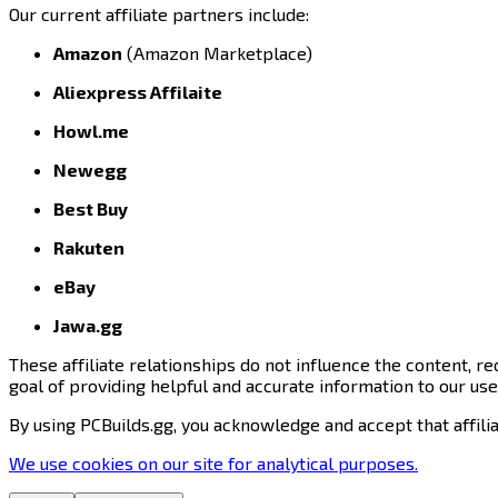
Our current affiliate partners include:​​​​‌ ‍ ​‍​‍‌‍ ‌ ​‍‌‍‍‌‌‍‌ ‌‍‍‌‌‍ ‍​‍​‍​ ‍‍​‍​‍‌ ​ ‌‍​‌‌‍ ‍‌‍‍‌‌ ‌​‌ ‍‌​‍ ‍‌‍‍‌‌‍ ​‍​‍​‍ ​​‍​‍‌‍‍​‌ ​‍‌‍‌‌‌‍‌‍​‍​‍​ ‍‍​‍​‍​‍ ‌‍​‌‌‍‌​‌‍ ‌‌‍‍‌‌‍ ‍​‍ ‌‍‍‌‌‍ ‍‌ ‌​‌‍‌‌‌‍ ‍‌ ‌​​‍ ‌‍‌‌‌‍‌​‌‍‍‌‌ ‌​​‍ ‌‍ ‌‌‍ ‌‍‌​‌‍‌‌​ ‌‌ ​​‌ ​‍‌‍‌‌‌ ​ ‌‍‌‌‌‍ ‍‌ ‌​‌‍​‌‌ ‌​‌‍‍‌‌‍ ‌‍ ‍​ ‍ ‌‍‍‌‌‍‌​​ ‌​ ‍​​ ​‌​ ​‍​ ​ ‌‍‌‌​ ‌​​ ‌​​ ‌ ​‍ ‌‌‍‌‌‌‍‌‌‌‍‌‌‌‍​‌​‍ ‌​ ‌​​ ​ ‌‍‌​​ ‌‌​‍ ‌‌‍​‍​ ​‍‌‍​ ​ ‍‌​‍ ‌​ ‍​​ ​​​ ​​​ ‌ ‌‍‌‌‌‍​‍​ ​​‌‍​‌​ ‍​‌‍‌‌​ ‌​‌‍​‌​ ‍ ‌ ‌​‌ ‍‌‌ ​​‌‍‌‌​ ‌‌ ​​‌‍​‌‌‍‌ ‌‍‌‌​ ‍ ‌ ​​‌‍​‌‌ ‌​‌‍‍​​ ‌‌‍​ ‌‍ ‌‍ ‍‌ ‌​‌‍‌‌‌‍ ‍‌ ‌​​‍‌‌​ ‌‌‌​​‍‌‌ ‌‍‍ ‌‍‌‌‌ ‍‌​‍‌‌​ ​ ‌​‌​​‍‌‌​ ​ ‌​‌​​‍‌‌​ ​‍​ ​‍​ ​ ​ ​ ‌‍​‌‌‍‌‌​ ‌‍‌‍‌​‌‍‌‌​ ​‍‌‍‌‌‌‍​‍​ ​‍‌‍​‌​‍‌‌​ ​‍​ ​‍​‍‌‌​ ‌‌‌​‌​​‍ ‍‌‍​ ‌‍‍​‌‍‍‌‌‍ ​‌‍‌​‌ ​‍‌‍‌‌‌‍ ‍​‍‌‌​ ‌‌‌​​‍‌‌ ‌‍‍ ‌‍‌‌‌ ‍‌​‍‌‌​ ​ ‌​‌​​‍‌‌​ ​ ‌​‌​​‍‌‌​ ​‍​ ​‍‌‍​‍​ ​​‌‍​‍​ ​‌‌‍‌‌​ ‌‍​ ‌ ​ ​‌‌‍​ ​ ‍‌‌‍‌​​ ​‍​‍‌‌​ ​‍​ ​‍​‍‌‌​ ‌‌‌​‌​​‍ ‍‌ ‌​‌‍‌‌‌ ‍​‌ ‌​​ ‌‍​‍‌‍​‌‌ ​ ‌‍‌‌‌‌‌‌‌ ​‍‌‍ ​​ ‌​‍‌‌​ ​‍‌​‌‍‌‍​‌‌‍‌​‌‍ ‌‌‍‍‌‌‍ ‍​‍‌‍‌‍‍‌‌‍‌​​ ‌​ ‍​​ ​‌​ ​‍​ ​ ‌‍‌‌​ ‌​​ ‌​​ ‌ ​‍ ‌‌‍‌‌‌‍‌‌‌‍‌‌‌‍​‌​‍ ‌​ ‌​​ ​ ‌‍‌​​ ‌‌​‍ ‌‌‍​‍​ ​‍‌‍​ ​ ‍‌​‍ ‌​ ‍​​ ​​​ ​​​ ‌ ‌‍‌‌‌‍​‍​ ​​‌‍​‌​ ‍​‌‍‌‌​ ‌​‌‍​‌​‍‌‍‌ ‌​‌ ‍‌‌ ​​‌‍‌‌​ ‌‌ ​​‌‍​‌‌‍‌ ‌‍‌‌​‍‌‍‌ ​​‌‍​‌‌ ‌​‌‍‍​​ ‌‌‍​ ‌‍ ‌‍ ‍‌ ‌​‌‍‌‌‌‍ ‍‌ ‌​​‍‌‌​ ‌‌‌​​‍‌‌ ‌‍‍ ‌‍‌‌‌ ‍‌​‍‌‌​ ​ ‌​‌​​‍‌‌​ ​ ‌​‌​​‍‌‌​ ​‍​ ​‍​ ​ ​ ​ ‌‍​‌‌‍‌‌​ ‌‍‌‍‌​‌‍‌‌​ ​‍‌‍‌‌‌‍​‍​ ​‍‌‍​‌​‍‌‌​ ​‍​ ​‍​‍‌‌​ ‌‌‌​‌​​‍ ‍‌‍​ ‌‍‍​‌‍‍‌‌‍ ​‌‍‌​‌ ​‍‌‍‌‌‌‍ ‍​‍‌‌​ ‌‌‌​​‍‌‌ ‌‍‍ ‌‍‌‌‌ ‍‌​‍‌‌​ ​ ‌​‌​​‍‌‌​ ​ ‌​‌​​‍‌‌​ ​‍​ ​‍‌‍​‍​ ​​‌‍​‍​ ​‌‌‍‌‌​ ‌‍​ ‌ ​ ​‌‌‍​ ​ ‍‌‌‍‌​​ ​‍​‍‌‌​ ​‍​ ​‍​‍‌‌​ ‌‌‌​‌​​‍ ‍‌ ‌​‌‍‌‌‌ ‍​‌ ‌​​‍‌‍‌ ​​‌‍‌‌‌ ​‍‌ ​ ‌ ​​‌‍‌‌‌‍​ ‌ ‌​‌‍‍‌‌ ‌‍‌‍‌‌​ ‌‌ ​​‌ ‌‌‌‍​‍‌‍ ​‌‍‍‌‌ ​ ‌‍‍​‌‍‌‌‌‍‌​​‍​‍‌ ‌
Amazon​​​​‌ ‍ ​‍​‍‌‍ ‌ ​‍‌‍‍‌‌‍‌ ‌‍‍‌‌‍ ‍​‍​‍​ ‍‍​‍​‍‌ ​ ‌‍​‌‌‍ ‍‌‍‍‌‌ ‌​‌ ‍‌​‍ ‍‌‍‍‌‌‍ ​‍​‍​‍ ​​‍​‍‌‍‍​‌ ​‍‌‍‌‌‌‍‌‍​‍​‍​ ‍‍​‍​‍​‍ ‌‍​‌‌‍‌​‌‍ ‌‌‍‍‌‌‍ ‍​‍ ‌‍‍‌‌‍ ‍‌ ‌​‌‍‌‌‌‍ ‍‌ ‌​​‍ ‌‍‌‌‌‍‌​‌‍‍‌‌ ‌​​‍ ‌‍ ‌‌‍ ‌‍‌​‌‍‌‌​ ‌‌ ​​‌ ​‍‌‍‌‌‌ ​ ‌‍‌‌‌‍ ‍‌ ‌​‌‍​‌‌ ‌​‌‍‍‌‌‍ ‌‍ ‍​ ‍ ‌‍‍‌‌‍‌​​ ‌​ ‍​​ ​‌​ ​‍​ ​ ‌‍‌‌​ ‌​​ ‌​​ ‌ ​‍ ‌‌‍‌‌‌‍‌‌‌‍‌‌‌‍​‌​‍ ‌​ ‌​​ ​ ‌‍‌​​ ‌‌​‍ ‌‌‍​‍​ ​‍‌‍​ ​ ‍‌​‍ ‌​ ‍​​ ​​​ ​​​ ‌ ‌‍‌‌‌‍​‍​ ​​‌‍​‌​ ‍​‌‍‌‌​ ‌​‌‍​‌​ ‍ ‌ ‌​‌ ‍‌‌ ​​‌‍‌‌​ ‌‌ ​​‌‍​‌‌‍‌ ‌‍‌‌​ ‍ ‌ ​​‌‍​‌‌ ‌​‌‍‍​​ ‌‌‍​ ‌‍ ‌‍ ‍‌ ‌​‌‍‌‌‌‍ ‍‌ ‌​​‍‌‌​ ‌‌‌​​‍‌‌ ‌‍‍ ‌‍‌‌‌ ‍‌​‍‌‌​ ​ ‌​‌​​‍‌‌​ ​ ‌​‌​​‍‌‌​ ​‍​ ​‍​ ​​​ ​ ‌‍‌​‌‍‌​​ ​ ‌‍‌​​ ‌ ‌‍‌​​ ‌‍​ ​ ​ ​‍‌‍‌‍​‍‌‌​ ​‍​ ​‍​‍‌‌​ ‌‌‌​‌​​‍ ‍‌‍​ ‌‍‍​‌‍‍‌‌‍ ​‌‍‌​‌ ​‍‌‍‌‌‌‍ ‍​‍‌‌​ ‌‌‌​​‍‌‌ ‌‍‍ ‌‍‌‌‌ ‍‌​‍‌‌​ ​ ‌​‌​​‍‌‌​ ​ ‌​‌​​‍‌‌​ ​‍​ ​‍​ ​ ‌‍‌‍‌‍‌‍​ ‌ ‌‍​‌‌‍​‍‌‍‌​​ ‌ ​ ‌‍​ ‌‌​ ‍‌​ ‍‌​‍‌‌​ ​‍​ ​‍​‍‌‌​ ‌‌‌​‌​​‍ ‍‌ ‌​‌‍‌‌‌ ‍​‌ ‌​​ ‌‍​‍‌‍​‌‌ ​ ‌‍‌‌‌‌‌‌‌ ​‍‌‍ ​​ ‌​‍‌‌​ ​‍‌​‌‍‌‍​‌‌‍‌​‌‍ ‌‌‍‍‌‌‍ ‍​‍‌‍‌‍‍‌‌‍‌​​ ‌​ ‍​​ ​‌​ ​‍​ ​ ‌‍‌‌​ ‌​​ ‌​​ ‌ ​‍ ‌‌‍‌‌‌‍‌‌‌‍‌‌‌‍​‌​‍ ‌​ ‌​​ ​ ‌‍‌​​ ‌‌​‍ ‌‌‍​‍​ ​‍‌‍​ ​ ‍‌​‍ ‌​ ‍​​ ​​​ ​​​ ‌ ‌‍‌‌‌‍​‍​ ​​‌‍​‌​ ‍​‌‍‌‌​ ‌​‌‍​‌​‍‌‍‌ ‌​‌ ‍‌‌ ​​‌‍‌‌​ ‌‌ ​​‌‍​‌‌‍‌ ‌‍‌‌​‍‌‍‌ ​​‌‍​‌‌ ‌​‌‍‍​​ ‌‌‍​ ‌‍ ‌‍ ‍‌ ‌​‌‍‌‌‌‍ ‍‌ ‌​​‍‌‌​ ‌‌‌​​‍‌‌ ‌‍‍ ‌‍‌‌‌ ‍‌​‍‌‌​ ​ ‌​‌​​‍‌‌​ ​ ‌​‌​​‍‌‌​ ​‍​ ​‍​ ​​​ ​ ‌‍‌​‌‍‌​​ ​ ‌‍‌​​ ‌ ‌‍‌​​ ‌‍​ ​ ​ ​‍‌‍‌‍​‍‌‌​ ​‍​ ​‍​‍‌‌​ ‌‌‌​‌​​‍ ‍‌‍​ ‌‍‍​‌‍‍‌‌‍ ​‌‍‌​‌ ​‍‌‍‌‌‌‍ ‍​‍‌‌​ ‌‌‌​​‍‌‌ ‌‍‍ ‌‍‌‌‌ ‍‌​‍‌‌​ ​ ‌​‌​​‍‌‌​ ​ ‌​‌​​‍‌‌​ ​‍​ ​‍​ ​ ‌‍‌‍‌‍‌‍​ ‌ ‌‍​‌‌‍​‍‌‍‌​​ ‌ ​ ‌‍​ ‌‌​ ‍‌​ ‍‌​‍‌‌​ ​‍​ ​‍​‍‌‌​ ‌‌‌​‌​​‍ ‍‌ ‌​‌‍‌‌‌ ‍​‌ ‌​​‍‌‍‌ ​​‌‍‌‌‌ ​‍‌ ​ ‌ ​​‌‍‌‌‌‍​ ‌ ‌​‌‍‍‌‌ ‌‍‌‍‌‌​ ‌‌ ​​‌ ‌‌‌‍​‍‌‍ ​‌‍‍‌‌ ​ ‌‍‍​‌‍‌‌‌‍‌​​‍​‍‌ ‌
(Amazon Marketplace)​​​​‌ ‍ ​‍​‍‌‍ ‌ ​‍‌‍‍‌‌‍‌ ‌‍‍‌‌‍ ‍​‍​‍​ ‍‍​‍​‍‌ ​ ‌‍​‌‌‍ ‍‌‍‍‌‌ ‌​‌ ‍‌​‍ ‍‌‍‍‌‌‍ ​‍​‍​‍ ​​‍​‍‌‍‍​‌ ​‍‌‍‌‌‌‍‌‍​‍​‍​ ‍‍​‍​‍​‍ ‌‍​‌‌‍‌​‌‍ ‌‌‍‍‌‌‍ ‍​‍ ‌‍‍‌‌‍ ‍‌ ‌​‌‍‌‌‌‍ ‍‌ ‌​​‍ ‌‍‌‌‌‍‌​‌‍‍‌‌ ‌​​‍ ‌‍ ‌‌‍ ‌‍‌​‌‍‌‌​ ‌‌ ​​‌ ​‍‌‍‌‌‌ ​ ‌‍‌‌‌‍ ‍‌ ‌​‌‍​‌‌ ‌​‌‍‍‌‌‍ ‌‍ ‍​ ‍ ‌‍‍‌‌‍‌​​ ‌​ ‍​​ ​‌​ ​‍​ ​ ‌‍‌‌​ ‌​​ ‌​​ ‌ ​‍ ‌‌‍‌‌‌‍‌‌‌‍‌‌‌‍​‌​‍ ‌​ ‌​​ ​ ‌‍‌​​ ‌‌​‍ ‌‌‍​‍​ ​‍‌‍​ ​ ‍‌​‍ ‌​ ‍​​ ​​​ ​​​ ‌ ‌‍‌‌‌‍​‍​ ​​‌‍​‌​ ‍​‌‍‌‌​ ‌​‌‍​‌​ ‍ ‌ ‌​‌ ‍‌‌ ​​‌‍‌‌​ ‌‌ ​​‌‍​‌‌‍‌ ‌‍‌‌​ ‍ ‌ ​​‌‍​‌‌ ‌​‌‍‍​​ ‌‌‍​ ‌‍ ‌‍ ‍‌ ‌​‌‍‌‌‌‍ ‍‌ ‌​​‍‌‌​ ‌‌‌​​‍‌‌ ‌‍‍ ‌‍‌‌‌ ‍‌​‍‌‌​ ​ ‌​‌​​‍‌‌​ ​ ‌​‌​​‍‌‌​ ​‍​ ​‍​ ​​​ ​ ‌‍‌​‌‍‌​​ ​ ‌‍‌​​ ‌ ‌‍‌​​ ‌‍​ ​ ​ ​‍‌‍‌‍​‍‌‌​ ​‍​ ​‍​‍‌‌​ ‌‌‌​‌​​‍ ‍‌‍​ ‌‍‍​‌‍‍‌‌‍ ​‌‍‌​‌ ​‍‌‍‌‌‌‍ ‍​‍‌‌​ ‌‌‌​​‍‌‌ ‌‍‍ ‌‍‌‌‌ ‍‌​‍‌‌​ ​ ‌​‌​​‍‌‌​ ​ ‌​‌​​‍‌‌​ ​‍​ ​‍‌‍​‌​ ​ ‌‍‌​‌‍​ ​ ​​‌‍​‌​ ‌‌​ ​‌​ ​‍‌‍‌‍​ ​​​ ‌​​‍‌‌​ ​‍​ ​‍​‍‌‌​ ‌‌‌​‌​​‍ ‍‌ ‌​‌‍‌‌‌ ‍​‌ ‌​​ ‌‍​‍‌‍​‌‌ ​ ‌‍‌‌‌‌‌‌‌ ​‍‌‍ ​​ ‌​‍‌‌​ ​‍‌​‌‍‌‍​‌‌‍‌​‌‍ ‌‌‍‍‌‌‍ ‍​‍‌‍‌‍‍‌‌‍‌​​ ‌​ ‍​​ ​‌​ ​‍​ ​ ‌‍‌‌​ ‌​​ ‌​​ ‌ ​‍ ‌‌‍‌‌‌‍‌‌‌‍‌‌‌‍​‌​‍ ‌​ ‌​​ ​ ‌‍‌​​ ‌‌​‍ ‌‌‍​‍​ ​‍‌‍​ ​ ‍‌​‍ ‌​ ‍​​ ​​​ ​​​ ‌ ‌‍‌‌‌‍​‍​ ​​‌‍​‌​ ‍​‌‍‌‌​ ‌​‌‍​‌​‍‌‍‌ ‌​‌ ‍‌‌ ​​‌‍‌‌​ ‌‌ ​​‌‍​‌‌‍‌ ‌‍‌‌​‍‌‍‌ ​​‌‍​‌‌ ‌​‌‍‍​​ ‌‌‍​ ‌‍ ‌‍ ‍‌ ‌​‌‍‌‌‌‍ ‍‌ ‌​​‍‌‌​ ‌‌‌​​‍‌‌ ‌‍‍ ‌‍‌‌‌ ‍‌​‍‌‌​ ​ ‌​‌​​‍‌‌​ ​ ‌​‌​​‍‌‌​ ​‍​ ​‍​ ​​​ ​ ‌‍‌​‌‍‌​​ ​ ‌‍‌​​ ‌ ‌‍‌​​ ‌‍​ ​ ​ ​‍‌‍‌‍​‍‌‌​ ​‍​ ​‍​‍‌‌​ ‌‌‌​‌​​‍ ‍‌‍​ ‌‍‍​‌‍‍‌‌‍ ​‌‍‌​‌ ​‍‌‍‌‌‌‍ ‍​‍‌‌​ ‌‌‌​​‍‌‌ ‌‍‍ ‌‍‌‌‌ ‍‌​‍‌‌​ ​ ‌​‌​​‍‌‌​ ​ ‌​‌​​‍‌‌​ ​‍​ ​‍‌‍​‌​ ​ ‌‍‌​‌‍​ ​ ​​‌‍​‌​ ‌‌​ ​‌​ ​‍‌‍‌‍​ ​​​ ‌​​‍‌‌​ ​‍​ ​‍​‍‌‌​ ‌‌‌​‌​​‍ ‍‌ ‌​‌‍‌‌‌ ‍​‌ ‌​​‍‌‍‌ ​​‌‍‌‌‌ ​‍‌ ​ ‌ ​​‌‍‌‌‌‍​ ‌ ‌​‌‍‍‌‌ ‌‍‌‍‌‌​ ‌‌ ​​‌ ‌‌‌‍​‍‌‍ ​‌‍‍‌‌ ​ ‌‍‍​‌‍‌‌‌‍‌​​‍​‍‌ ‌
Aliexpress Affilaite​​​​‌ ‍ ​‍​‍‌‍ ‌ ​‍‌‍‍‌‌‍‌ ‌‍‍‌‌‍ ‍​‍​‍​ ‍‍​‍​‍‌ ​ ‌‍​‌‌‍ ‍‌‍‍‌‌ ‌​‌ ‍‌​‍ ‍‌‍‍‌‌‍ ​‍​‍​‍ ​​‍​‍‌‍‍​‌ ​‍‌‍‌‌‌‍‌‍​‍​‍​ ‍‍​‍​‍​‍ ‌‍​‌‌‍‌​‌‍ ‌‌‍‍‌‌‍ ‍​‍ ‌‍‍‌‌‍ ‍‌ ‌​‌‍‌‌‌‍ ‍‌ ‌​​‍ ‌‍‌‌‌‍‌​‌‍‍‌‌ ‌​​‍ ‌‍ ‌‌‍ ‌‍‌​‌‍‌‌​ ‌‌ ​​‌ ​‍‌‍‌‌‌ ​ ‌‍‌‌‌‍ ‍‌ ‌​‌‍​‌‌ ‌​‌‍‍‌‌‍ ‌‍ ‍​ ‍ ‌‍‍‌‌‍‌​​ ‌​ ‍​​ ​‌​ ​‍​ ​ ‌‍‌‌​ ‌​​ ‌​​ ‌ ​‍ ‌‌‍‌‌‌‍‌‌‌‍‌‌‌‍​‌​‍ ‌​ ‌​​ ​ ‌‍‌​​ ‌‌​‍ ‌‌‍​‍​ ​‍‌‍​ ​ ‍‌​‍ ‌​ ‍​​ ​​​ ​​​ ‌ ‌‍‌‌‌‍​‍​ ​​‌‍​‌​ ‍​‌‍‌‌​ ‌​‌‍​‌​ ‍ ‌ ‌​‌ ‍‌‌ ​​‌‍‌‌​ ‌‌ ​​‌‍​‌‌‍‌ ‌‍‌‌​ ‍ ‌ ​​‌‍​‌‌ ‌​‌‍‍​​ ‌‌‍​ ‌‍ ‌‍ ‍‌ ‌​‌‍‌‌‌‍ ‍‌ ‌​​‍‌‌​ ‌‌‌​​‍‌‌ ‌‍‍ ‌‍‌‌‌ ‍‌​‍‌‌​ ​ ‌​‌​​‍‌‌​ ​ ‌​‌​​‍‌‌​ ​‍​ ​‍‌‍​‍‌‍‌​‌‍​‌‌‍​‍‌‍​‌​ ‌​‌‍‌‌​ ‌‌​ ‌‌​ ‌‌‌‍‌‍‌‍‌​​‍‌‌​ ​‍​ ​‍​‍‌‌​ ‌‌‌​‌​​‍ ‍‌‍​ ‌‍‍​‌‍‍‌‌‍ ​‌‍‌​‌ ​‍‌‍‌‌‌‍ ‍​‍‌‌​ ‌‌‌​​‍‌‌ ‌‍‍ ‌‍‌‌‌ ‍‌​‍‌‌​ ​ ‌​‌​​‍‌‌​ ​ ‌​‌​​‍‌‌​ ​‍​ ​‍​ ‌ ‌‍​‍‌‍‌​‌‍‌‌‌‍​ ‌‍​‍​ ​​​ ‌​​ ‍​‌‍‌‍​ ‌​​ ​‌​‍‌‌​ ​‍​ ​‍​‍‌‌​ ‌‌‌​‌​​‍ ‍‌ ‌​‌‍‌‌‌ ‍​‌ ‌​​ ‌‍​‍‌‍​‌‌ ​ ‌‍‌‌‌‌‌‌‌ ​‍‌‍ ​​ ‌​‍‌‌​ ​‍‌​‌‍‌‍​‌‌‍‌​‌‍ ‌‌‍‍‌‌‍ ‍​‍‌‍‌‍‍‌‌‍‌​​ ‌​ ‍​​ ​‌​ ​‍​ ​ ‌‍‌‌​ ‌​​ ‌​​ ‌ ​‍ ‌‌‍‌‌‌‍‌‌‌‍‌‌‌‍​‌​‍ ‌​ ‌​​ ​ ‌‍‌​​ ‌‌​‍ ‌‌‍​‍​ ​‍‌‍​ ​ ‍‌​‍ ‌​ ‍​​ ​​​ ​​​ ‌ ‌‍‌‌‌‍​‍​ ​​‌‍​‌​ ‍​‌‍‌‌​ ‌​‌‍​‌​‍‌‍‌ ‌​‌ ‍‌‌ ​​‌‍‌‌​ ‌‌ ​​‌‍​‌‌‍‌ ‌‍‌‌​‍‌‍‌ ​​‌‍​‌‌ ‌​‌‍‍​​ ‌‌‍​ ‌‍ ‌‍ ‍‌ ‌​‌‍‌‌‌‍ ‍‌ ‌​​‍‌‌​ ‌‌‌​​‍‌‌ ‌‍‍ ‌‍‌‌‌ ‍‌​‍‌‌​ ​ ‌​‌​​‍‌‌​ ​ ‌​‌​​‍‌‌​ ​‍​ ​‍‌‍​‍‌‍‌​‌‍​‌‌‍​‍‌‍​‌​ ‌​‌‍‌‌​ ‌‌​ ‌‌​ ‌‌‌‍‌‍‌‍‌​​‍‌‌​ ​‍​ ​‍​‍‌‌​ ‌‌‌​‌​​‍ ‍‌‍​ ‌‍‍​‌‍‍‌‌‍ ​‌‍‌​‌ ​‍‌‍‌‌‌‍ ‍​‍‌‌​ ‌‌‌​​‍‌‌ ‌‍‍ ‌‍‌‌‌ ‍‌​‍‌‌​ ​ ‌​‌​​‍‌‌​ ​ ‌​‌​​‍‌‌​ ​‍​ ​‍​ ‌ ‌‍​‍‌‍‌​‌‍‌‌‌‍​ ‌‍​‍​ ​​​ ‌​​ ‍​‌‍‌‍​ ‌​​ ​‌​‍‌‌​ ​‍​ ​‍​‍‌‌​ ‌‌‌​‌​​‍ ‍‌ ‌​‌‍‌‌‌ ‍​‌ ‌​​‍‌‍‌ ​​‌‍‌‌‌ ​‍‌ ​ ‌ ​​‌‍‌‌‌‍​ ‌ ‌​‌‍‍‌‌ ‌‍‌‍‌‌​ ‌‌ ​​‌ ‌‌‌‍​‍‌‍ ​‌‍‍‌‌ ​ ‌‍‍​‌‍‌‌‌‍‌​​‍​‍‌ ‌
Howl.me​​​​‌ ‍ ​‍​‍‌‍ ‌ ​‍‌‍‍‌‌‍‌ ‌‍‍‌‌‍ ‍​‍​‍​ ‍‍​‍​‍‌ ​ ‌‍​‌‌‍ ‍‌‍‍‌‌ ‌​‌ ‍‌​‍ ‍‌‍‍‌‌‍ ​‍​‍​‍ ​​‍​‍‌‍‍​‌ ​‍‌‍‌‌‌‍‌‍​‍​‍​ ‍‍​‍​‍​‍ ‌‍​‌‌‍‌​‌‍ ‌‌‍‍‌‌‍ ‍​‍ ‌‍‍‌‌‍ ‍‌ ‌​‌‍‌‌‌‍ ‍‌ ‌​​‍ ‌‍‌‌‌‍‌​‌‍‍‌‌ ‌​​‍ ‌‍ ‌‌‍ ‌‍‌​‌‍‌‌​ ‌‌ ​​‌ ​‍‌‍‌‌‌ ​ ‌‍‌‌‌‍ ‍‌ ‌​‌‍​‌‌ ‌​‌‍‍‌‌‍ ‌‍ ‍​ ‍ ‌‍‍‌‌‍‌​​ ‌​ ‍​​ ​‌​ ​‍​ ​ ‌‍‌‌​ ‌​​ ‌​​ ‌ ​‍ ‌‌‍‌‌‌‍‌‌‌‍‌‌‌‍​‌​‍ ‌​ ‌​​ ​ ‌‍‌​​ ‌‌​‍ ‌‌‍​‍​ ​‍‌‍​ ​ ‍‌​‍ ‌​ ‍​​ ​​​ ​​​ ‌ ‌‍‌‌‌‍​‍​ ​​‌‍​‌​ ‍​‌‍‌‌​ ‌​‌‍​‌​ ‍ ‌ ‌​‌ ‍‌‌ ​​‌‍‌‌​ ‌‌ ​​‌‍​‌‌‍‌ ‌‍‌‌​ ‍ ‌ ​​‌‍​‌‌ ‌​‌‍‍​​ ‌‌‍​ ‌‍ ‌‍ ‍‌ ‌​‌‍‌‌‌‍ ‍‌ ‌​​‍‌‌​ ‌‌‌​​‍‌‌ ‌‍‍ ‌‍‌‌‌ ‍‌​‍‌‌​ ​ ‌​‌​​‍‌‌​ ​ ‌​‌​​‍‌‌​ ​‍​ ​‍​ ‍‌​ ‌​​ ​ ​ ​‌​ ‌‍​ ‌​‌‍‌‌​ ​​‌‍​‍​ ​‍​ ‌​​ ‌‌​‍‌‌​ ​‍​ ​‍​‍‌‌​ ‌‌‌​‌​​‍ ‍‌‍​ ‌‍‍​‌‍‍‌‌‍ ​‌‍‌​‌ ​‍‌‍‌‌‌‍ ‍​‍‌‌​ ‌‌‌​​‍‌‌ ‌‍‍ ‌‍‌‌‌ ‍‌​‍‌‌​ ​ ‌​‌​​‍‌‌​ ​ ‌​‌​​‍‌‌​ ​‍​ ​‍‌‍‌‍‌‍‌​​ ‌ ‌‍​‌​ ‌‌‌‍‌‍‌‍​‍​ ​ ​ ​‌​ ‌​​ ​​​ ‌​​‍‌‌​ ​‍​ ​‍​‍‌‌​ ‌‌‌​‌​​‍ ‍‌ ‌​‌‍‌‌‌ ‍​‌ ‌​​ ‌‍​‍‌‍​‌‌ ​ ‌‍‌‌‌‌‌‌‌ ​‍‌‍ ​​ ‌​‍‌‌​ ​‍‌​‌‍‌‍​‌‌‍‌​‌‍ ‌‌‍‍‌‌‍ ‍​‍‌‍‌‍‍‌‌‍‌​​ ‌​ ‍​​ ​‌​ ​‍​ ​ ‌‍‌‌​ ‌​​ ‌​​ ‌ ​‍ ‌‌‍‌‌‌‍‌‌‌‍‌‌‌‍​‌​‍ ‌​ ‌​​ ​ ‌‍‌​​ ‌‌​‍ ‌‌‍​‍​ ​‍‌‍​ ​ ‍‌​‍ ‌​ ‍​​ ​​​ ​​​ ‌ ‌‍‌‌‌‍​‍​ ​​‌‍​‌​ ‍​‌‍‌‌​ ‌​‌‍​‌​‍‌‍‌ ‌​‌ ‍‌‌ ​​‌‍‌‌​ ‌‌ ​​‌‍​‌‌‍‌ ‌‍‌‌​‍‌‍‌ ​​‌‍​‌‌ ‌​‌‍‍​​ ‌‌‍​ ‌‍ ‌‍ ‍‌ ‌​‌‍‌‌‌‍ ‍‌ ‌​​‍‌‌​ ‌‌‌​​‍‌‌ ‌‍‍ ‌‍‌‌‌ ‍‌​‍‌‌​ ​ ‌​‌​​‍‌‌​ ​ ‌​‌​​‍‌‌​ ​‍​ ​‍​ ‍‌​ ‌​​ ​ ​ ​‌​ ‌‍​ ‌​‌‍‌‌​ ​​‌‍​‍​ ​‍​ ‌​​ ‌‌​‍‌‌​ ​‍​ ​‍​‍‌‌​ ‌‌‌​‌​​‍ ‍‌‍​ ‌‍‍​‌‍‍‌‌‍ ​‌‍‌​‌ ​‍‌‍‌‌‌‍ ‍​‍‌‌​ ‌‌‌​​‍‌‌ ‌‍‍ ‌‍‌‌‌ ‍‌​‍‌‌​ ​ ‌​‌​​‍‌‌​ ​ ‌​‌​​‍‌‌​ ​‍​ ​‍‌‍‌‍‌‍‌​​ ‌ ‌‍​‌​ ‌‌‌‍‌‍‌‍​‍​ ​ ​ ​‌​ ‌​​ ​​​ ‌​​‍‌‌​ ​‍​ ​‍​‍‌‌​ ‌‌‌​‌​​‍ ‍‌ ‌​‌‍‌‌‌ ‍​‌ ‌​​‍‌‍‌ ​​‌‍‌‌‌ ​‍‌ ​ ‌ ​​‌‍‌‌‌‍​ ‌ ‌​‌‍‍‌‌ ‌‍‌‍‌‌​ ‌‌ ​​‌ ‌‌‌‍​‍‌‍ ​‌‍‍‌‌ ​ ‌‍‍​‌‍‌‌‌‍‌​​‍​‍‌ ‌
Newegg​​​​‌ ‍ ​‍​‍‌‍ ‌ ​‍‌‍‍‌‌‍‌ ‌‍‍‌‌‍ ‍​‍​‍​ ‍‍​‍​‍‌ ​ ‌‍​‌‌‍ ‍‌‍‍‌‌ ‌​‌ ‍‌​‍ ‍‌‍‍‌‌‍ ​‍​‍​‍ ​​‍​‍‌‍‍​‌ ​‍‌‍‌‌‌‍‌‍​‍​‍​ ‍‍​‍​‍​‍ ‌‍​‌‌‍‌​‌‍ ‌‌‍‍‌‌‍ ‍​‍ ‌‍‍‌‌‍ ‍‌ ‌​‌‍‌‌‌‍ ‍‌ ‌​​‍ ‌‍‌‌‌‍‌​‌‍‍‌‌ ‌​​‍ ‌‍ ‌‌‍ ‌‍‌​‌‍‌‌​ ‌‌ ​​‌ ​‍‌‍‌‌‌ ​ ‌‍‌‌‌‍ ‍‌ ‌​‌‍​‌‌ ‌​‌‍‍‌‌‍ ‌‍ ‍​ ‍ ‌‍‍‌‌‍‌​​ ‌​ ‍​​ ​‌​ ​‍​ ​ ‌‍‌‌​ ‌​​ ‌​​ ‌ ​‍ ‌‌‍‌‌‌‍‌‌‌‍‌‌‌‍​‌​‍ ‌​ ‌​​ ​ ‌‍‌​​ ‌‌​‍ ‌‌‍​‍​ ​‍‌‍​ ​ ‍‌​‍ ‌​ ‍​​ ​​​ ​​​ ‌ ‌‍‌‌‌‍​‍​ ​​‌‍​‌​ ‍​‌‍‌‌​ ‌​‌‍​‌​ ‍ ‌ ‌​‌ ‍‌‌ ​​‌‍‌‌​ ‌‌ ​​‌‍​‌‌‍‌ ‌‍‌‌​ ‍ ‌ ​​‌‍​‌‌ ‌​‌‍‍​​ ‌‌‍​ ‌‍ ‌‍ ‍‌ ‌​‌‍‌‌‌‍ ‍‌ ‌​​‍‌‌​ ‌‌‌​​‍‌‌ ‌‍‍ ‌‍‌‌‌ ‍‌​‍‌‌​ ​ ‌​‌​​‍‌‌​ ​ ‌​‌​​‍‌‌​ ​‍​ ​‍‌‍‌​​ ‍​‌‍​ ​ ‍‌​ ‌‌​ ‍‌‌‍‌‍​ ​ ​ ‍‌​ ‌ ​ ‍​​ ‍‌​‍‌‌​ ​‍​ ​‍​‍‌‌​ ‌‌‌​‌​​‍ ‍‌‍​ ‌‍‍​‌‍‍‌‌‍ ​‌‍‌​‌ ​‍‌‍‌‌‌‍ ‍​‍‌‌​ ‌‌‌​​‍‌‌ ‌‍‍ ‌‍‌‌‌ ‍‌​‍‌‌​ ​ ‌​‌​​‍‌‌​ ​ ‌​‌​​‍‌‌​ ​‍​ ​‍​ ​‍​ ​​‌‍‌​​ ‌ ​ ​ ‌‍​‌​ ​‌​ ​‍‌‍‌​​ ​‍‌‍​‌​ ‌‌​‍‌‌​ ​‍​ ​‍​‍‌‌​ ‌‌‌​‌​​‍ ‍‌ ‌​‌‍‌‌‌ ‍​‌ ‌​​ ‌‍​‍‌‍​‌‌ ​ ‌‍‌‌‌‌‌‌‌ ​‍‌‍ ​​ ‌​‍‌‌​ ​‍‌​‌‍‌‍​‌‌‍‌​‌‍ ‌‌‍‍‌‌‍ ‍​‍‌‍‌‍‍‌‌‍‌​​ ‌​ ‍​​ ​‌​ ​‍​ ​ ‌‍‌‌​ ‌​​ ‌​​ ‌ ​‍ ‌‌‍‌‌‌‍‌‌‌‍‌‌‌‍​‌​‍ ‌​ ‌​​ ​ ‌‍‌​​ ‌‌​‍ ‌‌‍​‍​ ​‍‌‍​ ​ ‍‌​‍ ‌​ ‍​​ ​​​ ​​​ ‌ ‌‍‌‌‌‍​‍​ ​​‌‍​‌​ ‍​‌‍‌‌​ ‌​‌‍​‌​‍‌‍‌ ‌​‌ ‍‌‌ ​​‌‍‌‌​ ‌‌ ​​‌‍​‌‌‍‌ ‌‍‌‌​‍‌‍‌ ​​‌‍​‌‌ ‌​‌‍‍​​ ‌‌‍​ ‌‍ ‌‍ ‍‌ ‌​‌‍‌‌‌‍ ‍‌ ‌​​‍‌‌​ ‌‌‌​​‍‌‌ ‌‍‍ ‌‍‌‌‌ ‍‌​‍‌‌​ ​ ‌​‌​​‍‌‌​ ​ ‌​‌​​‍‌‌​ ​‍​ ​‍‌‍‌​​ ‍​‌‍​ ​ ‍‌​ ‌‌​ ‍‌‌‍‌‍​ ​ ​ ‍‌​ ‌ ​ ‍​​ ‍‌​‍‌‌​ ​‍​ ​‍​‍‌‌​ ‌‌‌​‌​​‍ ‍‌‍​ ‌‍‍​‌‍‍‌‌‍ ​‌‍‌​‌ ​‍‌‍‌‌‌‍ ‍​‍‌‌​ ‌‌‌​​‍‌‌ ‌‍‍ ‌‍‌‌‌ ‍‌​‍‌‌​ ​ ‌​‌​​‍‌‌​ ​ ‌​‌​​‍‌‌​ ​‍​ ​‍​ ​‍​ ​​‌‍‌​​ ‌ ​ ​ ‌‍​‌​ ​‌​ ​‍‌‍‌​​ ​‍‌‍​‌​ ‌‌​‍‌‌​ ​‍​ ​‍​‍‌‌​ ‌‌‌​‌​​‍ ‍‌ ‌​‌‍‌‌‌ ‍​‌ ‌​​‍‌‍‌ ​​‌‍‌‌‌ ​‍‌ ​ ‌ ​​‌‍‌‌‌‍​ ‌ ‌​‌‍‍‌‌ ‌‍‌‍‌‌​ ‌‌ ​​‌ ‌‌‌‍​‍‌‍ ​‌‍‍‌‌ ​ ‌‍‍​‌‍‌‌‌‍‌​​‍​‍‌ ‌
Best Buy​​​​‌ ‍ ​‍​‍‌‍ ‌ ​‍‌‍‍‌‌‍‌ ‌‍‍‌‌‍ ‍​‍​‍​ ‍‍​‍​‍‌ ​ ‌‍​‌‌‍ ‍‌‍‍‌‌ ‌​‌ ‍‌​‍ ‍‌‍‍‌‌‍ ​‍​‍​‍ ​​‍​‍‌‍‍​‌ ​‍‌‍‌‌‌‍‌‍​‍​‍​ ‍‍​‍​‍​‍ ‌‍​‌‌‍‌​‌‍ ‌‌‍‍‌‌‍ ‍​‍ ‌‍‍‌‌‍ ‍‌ ‌​‌‍‌‌‌‍ ‍‌ ‌​​‍ ‌‍‌‌‌‍‌​‌‍‍‌‌ ‌​​‍ ‌‍ ‌‌‍ ‌‍‌​‌‍‌‌​ ‌‌ ​​‌ ​‍‌‍‌‌‌ ​ ‌‍‌‌‌‍ ‍‌ ‌​‌‍​‌‌ ‌​‌‍‍‌‌‍ ‌‍ ‍​ ‍ ‌‍‍‌‌‍‌​​ ‌​ ‍​​ ​‌​ ​‍​ ​ ‌‍‌‌​ ‌​​ ‌​​ ‌ ​‍ ‌‌‍‌‌‌‍‌‌‌‍‌‌‌‍​‌​‍ ‌​ ‌​​ ​ ‌‍‌​​ ‌‌​‍ ‌‌‍​‍​ ​‍‌‍​ ​ ‍‌​‍ ‌​ ‍​​ ​​​ ​​​ ‌ ‌‍‌‌‌‍​‍​ ​​‌‍​‌​ ‍​‌‍‌‌​ ‌​‌‍​‌​ ‍ ‌ ‌​‌ ‍‌‌ ​​‌‍‌‌​ ‌‌ ​​‌‍​‌‌‍‌ ‌‍‌‌​ ‍ ‌ ​​‌‍​‌‌ ‌​‌‍‍​​ ‌‌‍​ ‌‍ ‌‍ ‍‌ ‌​‌‍‌‌‌‍ ‍‌ ‌​​‍‌‌​ ‌‌‌​​‍‌‌ ‌‍‍ ‌‍‌‌‌ ‍‌​‍‌‌​ ​ ‌​‌​​‍‌‌​ ​ ‌​‌​​‍‌‌​ ​‍​ ​‍​ ‌‍​ ‍​‌‍‌‍​ ​‌​ ‌‍‌‍‌‍​ ‍‌​ ​‌‌‍‌‌‌‍​‌‌‍‌​​ ​ ​‍‌‌​ ​‍​ ​‍​‍‌‌​ ‌‌‌​‌​​‍ ‍‌‍​ ‌‍‍​‌‍‍‌‌‍ ​‌‍‌​‌ ​‍‌‍‌‌‌‍ ‍​‍‌‌​ ‌‌‌​​‍‌‌ ‌‍‍ ‌‍‌‌‌ ‍‌​‍‌‌​ ​ ‌​‌​​‍‌‌​ ​ ‌​‌​​‍‌‌​ ​‍​ ​‍​ ​‍​ ‌‍​ ​​​ ‍‌‌‍‌‍​ ​‍​ ‌​‌‍​‌‌‍​‌​ ​‌​ ​‌​ ​‍​‍‌‌​ ​‍​ ​‍​‍‌‌​ ‌‌‌​‌​​‍ ‍‌ ‌​‌‍‌‌‌ ‍​‌ ‌​​ ‌‍​‍‌‍​‌‌ ​ ‌‍‌‌‌‌‌‌‌ ​‍‌‍ ​​ ‌​‍‌‌​ ​‍‌​‌‍‌‍​‌‌‍‌​‌‍ ‌‌‍‍‌‌‍ ‍​‍‌‍‌‍‍‌‌‍‌​​ ‌​ ‍​​ ​‌​ ​‍​ ​ ‌‍‌‌​ ‌​​ ‌​​ ‌ ​‍ ‌‌‍‌‌‌‍‌‌‌‍‌‌‌‍​‌​‍ ‌​ ‌​​ ​ ‌‍‌​​ ‌‌​‍ ‌‌‍​‍​ ​‍‌‍​ ​ ‍‌​‍ ‌​ ‍​​ ​​​ ​​​ ‌ ‌‍‌‌‌‍​‍​ ​​‌‍​‌​ ‍​‌‍‌‌​ ‌​‌‍​‌​‍‌‍‌ ‌​‌ ‍‌‌ ​​‌‍‌‌​ ‌‌ ​​‌‍​‌‌‍‌ ‌‍‌‌​‍‌‍‌ ​​‌‍​‌‌ ‌​‌‍‍​​ ‌‌‍​ ‌‍ ‌‍ ‍‌ ‌​‌‍‌‌‌‍ ‍‌ ‌​​‍‌‌​ ‌‌‌​​‍‌‌ ‌‍‍ ‌‍‌‌‌ ‍‌​‍‌‌​ ​ ‌​‌​​‍‌‌​ ​ ‌​‌​​‍‌‌​ ​‍​ ​‍​ ‌‍​ ‍​‌‍‌‍​ ​‌​ ‌‍‌‍‌‍​ ‍‌​ ​‌‌‍‌‌‌‍​‌‌‍‌​​ ​ ​‍‌‌​ ​‍​ ​‍​‍‌‌​ ‌‌‌​‌​​‍ ‍‌‍​ ‌‍‍​‌‍‍‌‌‍ ​‌‍‌​‌ ​‍‌‍‌‌‌‍ ‍​‍‌‌​ ‌‌‌​​‍‌‌ ‌‍‍ ‌‍‌‌‌ ‍‌​‍‌‌​ ​ ‌​‌​​‍‌‌​ ​ ‌​‌​​‍‌‌​ ​‍​ ​‍​ ​‍​ ‌‍​ ​​​ ‍‌‌‍‌‍​ ​‍​ ‌​‌‍​‌‌‍​‌​ ​‌​ ​‌​ ​‍​‍‌‌​ ​‍​ ​‍​‍‌‌​ ‌‌‌​‌​​‍ ‍‌ ‌​‌‍‌‌‌ ‍​‌ ‌​​‍‌‍‌ ​​‌‍‌‌‌ ​‍‌ ​ ‌ ​​‌‍‌‌‌‍​ ‌ ‌​‌‍‍‌‌ ‌‍‌‍‌‌​ ‌‌ ​​‌ ‌‌‌‍​‍‌‍ ​‌‍‍‌‌ ​ ‌‍‍​‌‍‌‌‌‍‌​​‍​‍‌ ‌
Rakuten​​​​‌ ‍ ​‍​‍‌‍ ‌ ​‍‌‍‍‌‌‍‌ ‌‍‍‌‌‍ ‍​‍​‍​ ‍‍​‍​‍‌ ​ ‌‍​‌‌‍ ‍‌‍‍‌‌ ‌​‌ ‍‌​‍ ‍‌‍‍‌‌‍ ​‍​‍​‍ ​​‍​‍‌‍‍​‌ ​‍‌‍‌‌‌‍‌‍​‍​‍​ ‍‍​‍​‍​‍ ‌‍​‌‌‍‌​‌‍ ‌‌‍‍‌‌‍ ‍​‍ ‌‍‍‌‌‍ ‍‌ ‌​‌‍‌‌‌‍ ‍‌ ‌​​‍ ‌‍‌‌‌‍‌​‌‍‍‌‌ ‌​​‍ ‌‍ ‌‌‍ ‌‍‌​‌‍‌‌​ ‌‌ ​​‌ ​‍‌‍‌‌‌ ​ ‌‍‌‌‌‍ ‍‌ ‌​‌‍​‌‌ ‌​‌‍‍‌‌‍ ‌‍ ‍​ ‍ ‌‍‍‌‌‍‌​​ ‌​ ‍​​ ​‌​ ​‍​ ​ ‌‍‌‌​ ‌​​ ‌​​ ‌ ​‍ ‌‌‍‌‌‌‍‌‌‌‍‌‌‌‍​‌​‍ ‌​ ‌​​ ​ ‌‍‌​​ ‌‌​‍ ‌‌‍​‍​ ​‍‌‍​ ​ ‍‌​‍ ‌​ ‍​​ ​​​ ​​​ ‌ ‌‍‌‌‌‍​‍​ ​​‌‍​‌​ ‍​‌‍‌‌​ ‌​‌‍​‌​ ‍ ‌ ‌​‌ ‍‌‌ ​​‌‍‌‌​ ‌‌ ​​‌‍​‌‌‍‌ ‌‍‌‌​ ‍ ‌ ​​‌‍​‌‌ ‌​‌‍‍​​ ‌‌‍​ ‌‍ ‌‍ ‍‌ ‌​‌‍‌‌‌‍ ‍‌ ‌​​‍‌‌​ ‌‌‌​​‍‌‌ ‌‍‍ ‌‍‌‌‌ ‍‌​‍‌‌​ ​ ‌​‌​​‍‌‌​ ​ ‌​‌​​‍‌‌​ ​‍​ ​‍‌‍​ ‌‍​‌​ ‌​​ ​‍​ ‍‌​ ‌‌​ ‌‍​ ‌​‌‍​ ​ ‍‌​ ‍​​ ‌​​‍‌‌​ ​‍​ ​‍​‍‌‌​ ‌‌‌​‌​​‍ ‍‌‍​ ‌‍‍​‌‍‍‌‌‍ ​‌‍‌​‌ ​‍‌‍‌‌‌‍ ‍​‍‌‌​ ‌‌‌​​‍‌‌ ‌‍‍ ‌‍‌‌‌ ‍‌​‍‌‌​ ​ ‌​‌​​‍‌‌​ ​ ‌​‌​​‍‌‌​ ​‍​ ​‍​ ​ ​ ​​​ ​​​ ‌‌​ ​​‌‍‌‌‌‍‌‍‌‍‌​​ ‍​‌‍​‍‌‍‌‍​ ‍​​‍‌‌​ ​‍​ ​‍​‍‌‌​ ‌‌‌​‌​​‍ ‍‌ ‌​‌‍‌‌‌ ‍​‌ ‌​​ ‌‍​‍‌‍​‌‌ ​ ‌‍‌‌‌‌‌‌‌ ​‍‌‍ ​​ ‌​‍‌‌​ ​‍‌​‌‍‌‍​‌‌‍‌​‌‍ ‌‌‍‍‌‌‍ ‍​‍‌‍‌‍‍‌‌‍‌​​ ‌​ ‍​​ ​‌​ ​‍​ ​ ‌‍‌‌​ ‌​​ ‌​​ ‌ ​‍ ‌‌‍‌‌‌‍‌‌‌‍‌‌‌‍​‌​‍ ‌​ ‌​​ ​ ‌‍‌​​ ‌‌​‍ ‌‌‍​‍​ ​‍‌‍​ ​ ‍‌​‍ ‌​ ‍​​ ​​​ ​​​ ‌ ‌‍‌‌‌‍​‍​ ​​‌‍​‌​ ‍​‌‍‌‌​ ‌​‌‍​‌​‍‌‍‌ ‌​‌ ‍‌‌ ​​‌‍‌‌​ ‌‌ ​​‌‍​‌‌‍‌ ‌‍‌‌​‍‌‍‌ ​​‌‍​‌‌ ‌​‌‍‍​​ ‌‌‍​ ‌‍ ‌‍ ‍‌ ‌​‌‍‌‌‌‍ ‍‌ ‌​​‍‌‌​ ‌‌‌​​‍‌‌ ‌‍‍ ‌‍‌‌‌ ‍‌​‍‌‌​ ​ ‌​‌​​‍‌‌​ ​ ‌​‌​​‍‌‌​ ​‍​ ​‍‌‍​ ‌‍​‌​ ‌​​ ​‍​ ‍‌​ ‌‌​ ‌‍​ ‌​‌‍​ ​ ‍‌​ ‍​​ ‌​​‍‌‌​ ​‍​ ​‍​‍‌‌​ ‌‌‌​‌​​‍ ‍‌‍​ ‌‍‍​‌‍‍‌‌‍ ​‌‍‌​‌ ​‍‌‍‌‌‌‍ ‍​‍‌‌​ ‌‌‌​​‍‌‌ ‌‍‍ ‌‍‌‌‌ ‍‌​‍‌‌​ ​ ‌​‌​​‍‌‌​ ​ ‌​‌​​‍‌‌​ ​‍​ ​‍​ ​ ​ ​​​ ​​​ ‌‌​ ​​‌‍‌‌‌‍‌‍‌‍‌​​ ‍​‌‍​‍‌‍‌‍​ ‍​​‍‌‌​ ​‍​ ​‍​‍‌‌​ ‌‌‌​‌​​‍ ‍‌ ‌​‌‍‌‌‌ ‍​‌ ‌​​‍‌‍‌ ​​‌‍‌‌‌ ​‍‌ ​ ‌ ​​‌‍‌‌‌‍​ ‌ ‌​‌‍‍‌‌ ‌‍‌‍‌‌​ ‌‌ ​​‌ ‌‌‌‍​‍‌‍ ​‌‍‍‌‌ ​ ‌‍‍​‌‍‌‌‌‍‌​​‍​‍‌ ‌
eBay​​​​‌ ‍ ​‍​‍‌‍ ‌ ​‍‌‍‍‌‌‍‌ ‌‍‍‌‌‍ ‍​‍​‍​ ‍‍​‍​‍‌ ​ ‌‍​‌‌‍ ‍‌‍‍‌‌ ‌​‌ ‍‌​‍ ‍‌‍‍‌‌‍ ​‍​‍​‍ ​​‍​‍‌‍‍​‌ ​‍‌‍‌‌‌‍‌‍​‍​‍​ ‍‍​‍​‍​‍ ‌‍​‌‌‍‌​‌‍ ‌‌‍‍‌‌‍ ‍​‍ ‌‍‍‌‌‍ ‍‌ ‌​‌‍‌‌‌‍ ‍‌ ‌​​‍ ‌‍‌‌‌‍‌​‌‍‍‌‌ ‌​​‍ ‌‍ ‌‌‍ ‌‍‌​‌‍‌‌​ ‌‌ ​​‌ ​‍‌‍‌‌‌ ​ ‌‍‌‌‌‍ ‍‌ ‌​‌‍​‌‌ ‌​‌‍‍‌‌‍ ‌‍ ‍​ ‍ ‌‍‍‌‌‍‌​​ ‌​ ‍​​ ​‌​ ​‍​ ​ ‌‍‌‌​ ‌​​ ‌​​ ‌ ​‍ ‌‌‍‌‌‌‍‌‌‌‍‌‌‌‍​‌​‍ ‌​ ‌​​ ​ ‌‍‌​​ ‌‌​‍ ‌‌‍​‍​ ​‍‌‍​ ​ ‍‌​‍ ‌​ ‍​​ ​​​ ​​​ ‌ ‌‍‌‌‌‍​‍​ ​​‌‍​‌​ ‍​‌‍‌‌​ ‌​‌‍​‌​ ‍ ‌ ‌​‌ ‍‌‌ ​​‌‍‌‌​ ‌‌ ​​‌‍​‌‌‍‌ ‌‍‌‌​ ‍ ‌ ​​‌‍​‌‌ ‌​‌‍‍​​ ‌‌‍​ ‌‍ ‌‍ ‍‌ ‌​‌‍‌‌‌‍ ‍‌ ‌​​‍‌‌​ ‌‌‌​​‍‌‌ ‌‍‍ ‌‍‌‌‌ ‍‌​‍‌‌​ ​ ‌​‌​​‍‌‌​ ​ ‌​‌​​‍‌‌​ ​‍​ ​‍‌‍‌‍​ ​‌​ ​‍​ ​​​ ‌ ​ ​​‌‍​‌​ ‌​​ ‌‍​ ​​‌‍​‍​ ‌​​‍‌‌​ ​‍​ ​‍​‍‌‌​ ‌‌‌​‌​​‍ ‍‌‍​ ‌‍‍​‌‍‍‌‌‍ ​‌‍‌​‌ ​‍‌‍‌‌‌‍ ‍​‍‌‌​ ‌‌‌​​‍‌‌ ‌‍‍ ‌‍‌‌‌ ‍‌​‍‌‌​ ​ ‌​‌​​‍‌‌​ ​ ‌​‌​​‍‌‌​ ​‍​ ​‍​ ‌​​ ‍‌​ ​ ​ ‌‌​ ​‍​ ‌​​ ‍​‌‍‌‍‌‍​‌​ ‌ ​ ​‌​ ‌​​‍‌‌​ ​‍​ ​‍​‍‌‌​ ‌‌‌​‌​​‍ ‍‌ ‌​‌‍‌‌‌ ‍​‌ ‌​​ ‌‍​‍‌‍​‌‌ ​ ‌‍‌‌‌‌‌‌‌ ​‍‌‍ ​​ ‌​‍‌‌​ ​‍‌​‌‍‌‍​‌‌‍‌​‌‍ ‌‌‍‍‌‌‍ ‍​‍‌‍‌‍‍‌‌‍‌​​ ‌​ ‍​​ ​‌​ ​‍​ ​ ‌‍‌‌​ ‌​​ ‌​​ ‌ ​‍ ‌‌‍‌‌‌‍‌‌‌‍‌‌‌‍​‌​‍ ‌​ ‌​​ ​ ‌‍‌​​ ‌‌​‍ ‌‌‍​‍​ ​‍‌‍​ ​ ‍‌​‍ ‌​ ‍​​ ​​​ ​​​ ‌ ‌‍‌‌‌‍​‍​ ​​‌‍​‌​ ‍​‌‍‌‌​ ‌​‌‍​‌​‍‌‍‌ ‌​‌ ‍‌‌ ​​‌‍‌‌​ ‌‌ ​​‌‍​‌‌‍‌ ‌‍‌‌​‍‌‍‌ ​​‌‍​‌‌ ‌​‌‍‍​​ ‌‌‍​ ‌‍ ‌‍ ‍‌ ‌​‌‍‌‌‌‍ ‍‌ ‌​​‍‌‌​ ‌‌‌​​‍‌‌ ‌‍‍ ‌‍‌‌‌ ‍‌​‍‌‌​ ​ ‌​‌​​‍‌‌​ ​ ‌​‌​​‍‌‌​ ​‍​ ​‍‌‍‌‍​ ​‌​ ​‍​ ​​​ ‌ ​ ​​‌‍​‌​ ‌​​ ‌‍​ ​​‌‍​‍​ ‌​​‍‌‌​ ​‍​ ​‍​‍‌‌​ ‌‌‌​‌​​‍ ‍‌‍​ ‌‍‍​‌‍‍‌‌‍ ​‌‍‌​‌ ​‍‌‍‌‌‌‍ ‍​‍‌‌​ ‌‌‌​​‍‌‌ ‌‍‍ ‌‍‌‌‌ ‍‌​‍‌‌​ ​ ‌​‌​​‍‌‌​ ​ ‌​‌​​‍‌‌​ ​‍​ ​‍​ ‌​​ ‍‌​ ​ ​ ‌‌​ ​‍​ ‌​​ ‍​‌‍‌‍‌‍​‌​ ‌ ​ ​‌​ ‌​​‍‌‌​ ​‍​ ​‍​‍‌‌​ ‌‌‌​‌​​‍ ‍‌ ‌​‌‍‌‌‌ ‍​‌ ‌​​‍‌‍‌ ​​‌‍‌‌‌ ​‍‌ ​ ‌ ​​‌‍‌‌‌‍​ ‌ ‌​‌‍‍‌‌ ‌‍‌‍‌‌​ ‌‌ ​​‌ ‌‌‌‍​‍‌‍ ​‌‍‍‌‌ ​ ‌‍‍​‌‍‌‌‌‍‌​​‍​‍‌ ‌
Jawa.gg​​​​‌ ‍ ​‍​‍‌‍ ‌ ​‍‌‍‍‌‌‍‌ ‌‍‍‌‌‍ ‍​‍​‍​ ‍‍​‍​‍‌ ​ ‌‍​‌‌‍ ‍‌‍‍‌‌ ‌​‌ ‍‌​‍ ‍‌‍‍‌‌‍ ​‍​‍​‍ ​​‍​‍‌‍‍​‌ ​‍‌‍‌‌‌‍‌‍​‍​‍​ ‍‍​‍​‍​‍ ‌‍​‌‌‍‌​‌‍ ‌‌‍‍‌‌‍ ‍​‍ ‌‍‍‌‌‍ ‍‌ ‌​‌‍‌‌‌‍ ‍‌ ‌​​‍ ‌‍‌‌‌‍‌​‌‍‍‌‌ ‌​​‍ ‌‍ ‌‌‍ ‌‍‌​‌‍‌‌​ ‌‌ ​​‌ ​‍‌‍‌‌‌ ​ ‌‍‌‌‌‍ ‍‌ ‌​‌‍​‌‌ ‌​‌‍‍‌‌‍ ‌‍ ‍​ ‍ ‌‍‍‌‌‍‌​​ ‌​ ‍​​ ​‌​ ​‍​ ​ ‌‍‌‌​ ‌​​ ‌​​ ‌ ​‍ ‌‌‍‌‌‌‍‌‌‌‍‌‌‌‍​‌​‍ ‌​ ‌​​ ​ ‌‍‌​​ ‌‌​‍ ‌‌‍​‍​ ​‍‌‍​ ​ ‍‌​‍ ‌​ ‍​​ ​​​ ​​​ ‌ ‌‍‌‌‌‍​‍​ ​​‌‍​‌​ ‍​‌‍‌‌​ ‌​‌‍​‌​ ‍ ‌ ‌​‌ ‍‌‌ ​​‌‍‌‌​ ‌‌ ​​‌‍​‌‌‍‌ ‌‍‌‌​ ‍ ‌ ​​‌‍​‌‌ ‌​‌‍‍​​ ‌‌‍​ ‌‍ ‌‍ ‍‌ ‌​‌‍‌‌‌‍ ‍‌ ‌​​‍‌‌​ ‌‌‌​​‍‌‌ ‌‍‍ ‌‍‌‌‌ ‍‌​‍‌‌​ ​ ‌​‌​​‍‌‌​ ​ ‌​‌​​‍‌‌​ ​‍​ ​‍​ ​‍​ ‌ ‌‍‌​​ ​​​ ‌​‌‍‌‍​ ‍​‌‍‌‌‌‍‌​​ ‍‌​ ‌ ​ ‌ ​‍‌‌​ ​‍​ ​‍​‍‌‌​ ‌‌‌​‌​​‍ ‍‌‍​ ‌‍‍​‌‍‍‌‌‍ ​‌‍‌​‌ ​‍‌‍‌‌‌‍ ‍​‍‌‌​ ‌‌‌​​‍‌‌ ‌‍‍ ‌‍‌‌‌ ‍‌​‍‌‌​ ​ ‌​‌​​‍‌‌​ ​ ‌​‌​​‍‌‌​ ​‍​ ​‍‌‍​‍‌‍‌‍​ ​​​ ​‌‌‍​ ‌‍​‍​ ‌‍​ ‍‌​ ‌​‌‍‌‍‌‍​‍​ ‌ ​‍‌‌​ ​‍​ ​‍​‍‌‌​ ‌‌‌​‌​​‍ ‍‌ ‌​‌‍‌‌‌ ‍​‌ ‌​​ ‌‍​‍‌‍​‌‌ ​ ‌‍‌‌‌‌‌‌‌ ​‍‌‍ ​​ ‌​‍‌‌​ ​‍‌​‌‍‌‍​‌‌‍‌​‌‍ ‌‌‍‍‌‌‍ ‍​‍‌‍‌‍‍‌‌‍‌​​ ‌​ ‍​​ ​‌​ ​‍​ ​ ‌‍‌‌​ ‌​​ ‌​​ ‌ ​‍ ‌‌‍‌‌‌‍‌‌‌‍‌‌‌‍​‌​‍ ‌​ ‌​​ ​ ‌‍‌​​ ‌‌​‍ ‌‌‍​‍​ ​‍‌‍​ ​ ‍‌​‍ ‌​ ‍​​ ​​​ ​​​ ‌ ‌‍‌‌‌‍​‍​ ​​‌‍​‌​ ‍​‌‍‌‌​ ‌​‌‍​‌​‍‌‍‌ ‌​‌ ‍‌‌ ​​‌‍‌‌​ ‌‌ ​​‌‍​‌‌‍‌ ‌‍‌‌​‍‌‍‌ ​​‌‍​‌‌ ‌​‌‍‍​​ ‌‌‍​ ‌‍ ‌‍ ‍‌ ‌​‌‍‌‌‌‍ ‍‌ ‌​​‍‌‌​ ‌‌‌​​‍‌‌ ‌‍‍ ‌‍‌‌‌ ‍‌​‍‌‌​ ​ ‌​‌​​‍‌‌​ ​ ‌​‌​​‍‌‌​ ​‍​ ​‍​ ​‍​ ‌ ‌‍‌​​ ​​​ ‌​‌‍‌‍​ ‍​‌‍‌‌‌‍‌​​ ‍‌​ ‌ ​ ‌ ​‍‌‌​ ​‍​ ​‍​‍‌‌​ ‌‌‌​‌​​‍ ‍‌‍​ ‌‍‍​‌‍‍‌‌‍ ​‌‍‌​‌ ​‍‌‍‌‌‌‍ ‍​‍‌‌​ ‌‌‌​​‍‌‌ ‌‍‍ ‌‍‌‌‌ ‍‌​‍‌‌​ ​ ‌​‌​​‍‌‌​ ​ ‌​‌​​‍‌‌​ ​‍​ ​‍‌‍​‍‌‍‌‍​ ​​​ ​‌‌‍​ ‌‍​‍​ ‌‍​ ‍‌​ ‌​‌‍‌‍‌‍​‍​ ‌ ​‍‌‌​ ​‍​ ​‍​‍‌‌​ ‌‌‌​‌​​‍ ‍‌ ‌​‌‍‌‌‌ ‍​‌ ‌​​‍‌‍‌ ​​‌‍‌‌‌ ​‍‌ ​ ‌ ​​‌‍‌‌‌‍​ ‌ ‌​‌‍‍‌‌ ‌‍‌‍‌‌​ ‌‌ ​​‌ ‌‌‌‍​‍‌‍ ​‌‍‍‌‌ ​ ‌‍‍​‌‍‌‌‌‍‌​​‍​‍‌ ‌
These affiliate relationships do not influence the content, 
goal of providing helpful and accurate information to our users.​​​​‌ ‍ ​‍​‍‌‍ ‌ ​‍‌‍‍‌‌‍‌ ‌‍‍‌‌‍ ‍​‍​‍​ ‍‍​‍​‍‌ ​ ‌‍​‌‌‍ ‍‌‍‍‌‌ ‌​‌ ‍‌​‍ ‍‌‍‍‌‌‍ ​‍​‍​‍ ​​‍​‍‌‍‍​‌ ​‍‌‍‌‌‌‍‌‍​‍​‍​ ‍‍​‍​‍​‍ ‌‍​‌‌‍‌​‌‍ ‌‌‍‍‌‌‍ ‍​‍ ‌‍‍‌‌‍ ‍‌ ‌​‌‍‌‌‌‍ ‍‌ ‌​​‍ ‌‍‌‌‌‍‌​‌‍‍‌‌ ‌​​‍ ‌‍ ‌‌‍ ‌‍‌​‌‍‌‌​ ‌‌ ​​‌ ​‍‌‍‌‌‌ ​ ‌‍‌‌‌‍ ‍‌ ‌​‌‍​‌‌ ‌​‌‍‍‌‌‍ ‌‍ ‍​ ‍ ‌‍‍‌‌‍‌​​ ‌​ ‍​​ ​‌​ ​‍​ ​ ‌‍‌‌​ ‌​​ ‌​​ ‌ ​‍ ‌‌‍‌‌‌‍‌‌‌‍‌‌‌‍​‌​‍ ‌​ ‌​​ ​ ‌‍‌​​ ‌‌​‍ ‌‌‍​‍​ ​‍‌‍​ ​ ‍‌​‍ ‌​ ‍​​ ​​​ ​​​ ‌ ‌‍‌‌‌‍​‍​ ​​‌‍​‌​ ‍​‌‍‌‌​ ‌​‌‍​‌​ ‍ ‌ ‌​‌ ‍‌‌ ​​‌‍‌‌​ ‌‌ ​​‌‍​‌‌‍‌ ‌‍‌‌​ ‍ ‌ ​​‌‍​‌‌ ‌​‌‍‍​​ ‌‌‍​ ‌‍ ‌‍ ‍‌ ‌​‌‍‌‌‌‍ ‍‌ ‌​​‍‌‌​ ‌‌‌​​‍‌‌ ‌‍‍ ‌‍‌‌‌ ‍‌​‍‌‌​ ​ ‌​‌​​‍‌‌​ ​ ‌​‌​​‍‌‌​ ​‍​ ​‍​ ‍​‌‍‌​‌‍‌​​ ​ ​ ‌​​ ‍‌​ ‍‌‌‍‌​​ ‍​​ ​‌‌‍​‌‌‍​‌​‍‌‌​ ​‍​ ​‍​‍‌‌​ ‌‌‌​‌​​‍ ‍‌‍​ ‌‍‍​‌‍‍‌‌‍ ​‌‍‌​‌ ​‍‌‍‌‌‌‍ ‍​‍‌‌​ ‌‌‌​​‍‌‌ ‌‍‍ ‌‍‌‌‌ ‍‌​‍‌‌​ ​ ‌​‌​​‍‌‌​ ​ ‌​‌​​‍‌‌​ ​‍​ ​‍​ ‌​‌‍​‍‌‍‌​​ ​​​ ​ ‌‍​‌​ ​​​ ‌ ​ ​​‌‍‌‍​ ‌‌‌‍‌‍​‍‌‌​ ​‍​ ​‍​‍‌‌​ ‌‌‌​‌​​‍ ‍‌ ‌​‌‍‌‌‌ ‍​‌ ‌​​ ‌‍​‍‌‍​‌‌ ​ ‌‍‌‌‌‌‌‌‌ ​‍‌‍ ​​ ‌​‍‌‌​ ​‍‌​‌‍‌‍​‌‌‍‌​‌‍ ‌‌‍‍‌‌‍ ‍​‍‌‍‌‍‍‌‌‍‌​​ ‌​ ‍​​ ​‌​ ​‍​ ​ ‌‍‌‌​ ‌​​ ‌​​ ‌ ​‍ ‌‌‍‌‌‌‍‌‌‌‍‌‌‌‍​‌​‍ ‌​ ‌​​ ​ ‌‍‌​​ ‌‌​‍ ‌‌‍​‍​ ​‍‌‍​ ​ ‍‌​‍ ‌​ ‍​​ ​​​ ​​​ ‌ ‌‍‌‌‌‍​‍​ ​​‌‍​‌​ ‍​‌‍‌‌​ ‌​‌‍​‌​‍‌‍‌ ‌​‌ ‍‌‌ ​​‌‍‌‌​ ‌‌ ​​‌‍​‌‌‍‌ ‌‍‌‌​‍‌‍‌ ​​‌‍​‌‌ ‌​‌‍‍​​ ‌‌‍​ ‌‍ ‌‍ ‍‌ ‌​‌‍‌‌‌‍ ‍‌ ‌​​‍‌‌​ ‌‌‌​​‍‌‌ ‌‍‍ ‌‍‌‌‌ ‍‌​‍‌‌​ ​ ‌​‌​​‍‌‌​ ​ ‌​‌​​‍‌‌​ ​‍​ ​‍​ ‍​‌‍‌​‌‍‌​​ ​ ​ ‌​​ ‍‌​ ‍‌‌‍‌​​ ‍​​ ​‌‌‍​‌‌‍​‌​‍‌‌​ ​‍​ ​‍​‍‌‌​ ‌‌‌​‌​​‍ ‍‌‍​ ‌‍‍​‌‍‍‌‌‍ ​‌‍‌​‌ ​‍‌‍‌‌‌‍ ‍​‍‌‌​ ‌‌‌​​‍‌‌ ‌‍‍ ‌‍‌‌‌ ‍‌​‍‌‌​ ​ ‌​‌​​‍‌‌​ ​ ‌​‌​​‍‌‌​ ​‍​ ​‍​ ‌​‌‍​‍‌‍‌​​ ​​​ ​ ‌‍​‌​ ​​​ ‌ ​ ​​‌‍‌‍​ ‌‌‌‍‌‍​‍‌‌​ ​‍​ ​‍​‍‌‌​ ‌‌‌​‌​​‍ ‍‌ ‌​‌‍‌‌‌ ‍​‌ ‌​​‍‌‍‌ ​​‌‍‌‌‌ ​‍‌ ​ ‌ ​​‌‍‌‌‌
By using PCBuilds.gg, you acknowledge and accept that affiliate links may be present throughout the site.​​​​‌ ‍ ​‍​‍‌‍ ‌ ​‍‌‍‍‌‌‍‌ ‌‍‍‌‌‍ ‍​‍​‍​ ‍‍​‍​‍‌ ​ ‌‍​‌‌‍ ‍‌‍‍‌‌ ‌​‌ ‍‌​‍ ‍‌‍‍‌‌‍ ​‍​‍​‍ ​​‍​‍‌‍‍​‌ ​‍‌‍‌‌‌‍‌‍​‍​‍​ ‍‍​‍​‍​‍ ‌‍​‌‌‍‌​‌‍ ‌‌‍‍‌‌‍ ‍​‍ ‌‍‍‌‌‍ ‍‌ ‌​‌‍‌‌‌‍ ‍‌ ‌​​‍ ‌‍‌‌‌‍‌​‌‍‍‌‌ ‌​​‍ ‌‍ ‌‌‍ ‌‍‌​‌‍‌‌​ ‌‌ ​​‌ ​‍‌‍‌‌‌ ​ ‌‍‌‌‌‍ ‍‌ ‌​‌‍​‌‌ ‌​‌‍‍‌‌‍ ‌‍ ‍​ ‍ ‌‍‍‌‌‍‌​​ ‌​ ‍​​ ​‌​ ​‍​ ​ ‌‍‌‌​ ‌​​ ‌​​ ‌ ​‍ ‌‌‍‌‌‌‍‌‌‌‍‌‌‌‍​‌​‍ ‌​ ‌​​ ​ ‌‍‌​​ ‌‌​‍ ‌‌‍​‍​ ​‍‌‍​ ​ ‍‌​‍ ‌​ ‍​​ ​​​ ​​​ ‌ ‌‍‌‌‌‍​‍​ ​​‌‍​‌​ ‍​‌‍‌‌​ ‌​‌‍​‌​ ‍ ‌ ‌​‌ ‍‌‌ ​​‌‍‌‌​ ‌‌ ​​‌‍​‌‌‍‌ ‌‍‌‌​ ‍ ‌ ​​‌‍​‌‌ ‌​‌‍‍​​ ‌‌‍​ ‌‍ ‌‍ ‍‌ ‌​‌‍‌‌‌‍ ‍‌ ‌​​‍‌‌​ ‌‌‌​​‍‌‌ ‌‍‍ ‌‍‌‌‌ ‍‌​‍‌‌​ ​ ‌​‌​​‍‌‌​ ​ ‌​‌​​‍‌‌​ ​‍​ ​‍‌‍‌​‌‍‌‌‌‍‌‍​ ​‍‌‍‌​‌‍‌‌​ ‌ ​ ‌‍‌‍​‍​ ‌​‌‍​‍​ ‌ ​‍‌‌​ ​‍​ ​‍​‍‌‌​ ‌‌‌​‌​​‍ ‍‌‍​ ‌‍‍​‌‍‍‌‌‍ ​‌‍‌​‌ ​‍‌‍‌‌‌‍ ‍​‍‌‌​ ‌‌‌​​‍‌‌ ‌‍‍ ‌‍‌‌‌ ‍‌​‍‌‌​ ​ ‌​‌​​‍‌‌​ ​ ‌​‌​​‍‌‌​ ​‍​ ​‍​ ‍​​ ‌‍‌‍​‍‌‍‌‍​ ‍​‌‍​ ​ ‍‌​ ‍​​ ​​​ ‌‍​ ​ ‌‍​‌​‍‌‌​ ​‍​ ​‍​‍‌‌​ ‌‌‌​‌​​‍ ‍‌ ‌​‌‍‌‌‌ ‍​‌ ‌​​ ‌‍​‍‌‍​‌‌ ​ ‌‍‌‌‌‌‌‌‌ ​‍‌‍ ​
We use
cookies
on our site for analytical purposes
.