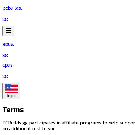
pcbuilds
.
gg
gpus
.
gg
cpus
.
gg
Region
Terms​​​​‌ ‍ ​‍​‍‌‍ ‌ ​‍‌‍‍‌‌‍‌ ‌‍‍‌‌‍ ‍​‍​‍​ ‍‍​‍​‍‌ ​ ‌‍​‌‌‍ ‍‌‍‍‌‌ ‌​‌ ‍‌​‍ ‍‌‍‍‌‌‍ ​‍​‍​‍ ​​‍​‍‌‍‍​‌ ​‍‌‍‌‌‌‍‌‍​‍​‍​ ‍‍​‍​‍​‍ ‌‍​‌‌‍‌​‌‍ ‌‌‍‍‌‌‍ ‍​‍ ‌‍‍‌‌‍ ‍‌ ‌​‌‍‌‌‌‍ ‍‌ ‌​​‍ ‌‍‌‌‌‍‌​‌‍‍‌‌ ‌​​‍ ‌‍ ‌‌‍ ‌‍‌​‌‍‌‌​ ‌‌ ​​‌ ​‍‌‍‌‌‌ ​ ‌‍‌‌‌‍ ‍‌ ‌​‌‍​‌‌ ‌​‌‍‍‌‌‍ ‌‍ ‍​ ‍ ‌‍‍‌‌‍‌​​ ‌​ ‍​​ ​‌​ ​‍​ ​ ‌‍‌‌​ ‌​​ ‌​​ ‌ ​‍ ‌‌‍‌‌‌‍‌‌‌‍‌‌‌‍​‌​‍ ‌​ ‌​​ ​ ‌‍‌​​ ‌‌​‍ ‌‌‍​‍​ ​‍‌‍​ ​ ‍‌​‍ ‌​ ‍​​ ​​​ ​​​ ‌ ‌‍‌‌‌‍​‍​ ​​‌‍​‌​ ‍​‌‍‌‌​ ‌​‌‍​‌​ ‍ ‌ ‌​‌ ‍‌‌ ​​‌‍‌‌​ ‌‌ ​​‌‍​‌‌‍‌ ‌‍‌‌​ ‍ ‌ ​​‌‍​‌‌ ‌​‌‍‍​​ ‌‌‍ ‍‌‍​‌‌‍ ‌‌‍‌‌​ ‌‍​‍‌‍​‌‌ ​ ‌‍‌‌‌‌‌‌‌ ​‍‌‍ ​​ ‌​‍‌‌​ ​‍‌​‌‍‌‍​‌‌‍‌​‌‍ ‌‌‍‍‌‌‍ ‍​‍‌‍‌‍‍‌‌‍‌​​ ‌​ ‍​​ ​‌​ ​‍​ ​ ‌‍‌‌​ ‌​​ ‌​​ ‌ ​‍ ‌‌‍‌‌‌‍‌‌‌‍‌‌‌‍​‌​‍ ‌​ ‌​​ ​ ‌‍‌​​ ‌‌​‍ ‌‌‍​‍​ ​‍‌‍​ ​ ‍‌​‍ ‌​ ‍​​ ​​​ ​​​ ‌ ‌‍‌‌‌‍​‍​ ​​‌‍​‌​ ‍​‌‍‌‌​ ‌​‌‍​‌​‍‌‍‌ ‌​‌ ‍‌‌ ​​‌‍‌‌​ ‌‌ ​​‌‍​‌‌‍‌ ‌‍‌‌​‍‌‍‌ ​​‌‍​‌‌ ‌​‌‍‍​​ ‌‌‍ ‍‌‍​‌‌‍ ‌‌‍‌‌​‍‌‍‌ ​​‌‍‌‌‌ ​‍‌ ​ ‌ ​​‌‍‌‌‌‍​ ‌ ‌​‌‍‍‌‌ ‌‍‌‍‌‌​ ‌‌ ​​‌ ‌‌‌‍​‍‌‍ ​‌‍‍‌‌ ​ ‌‍‍​‌‍‌‌‌‍‌​​‍​‍‌ ‌
PCBuilds.gg participates in affiliate programs to help suppo
no additional cost to you.​​​​‌ ‍ ​‍​‍‌‍ ‌ ​‍‌‍‍‌‌‍‌ ‌‍‍‌‌‍ ‍​‍​‍​ ‍‍​‍​‍‌ ​ ‌‍​‌‌‍ ‍‌‍‍‌‌ ‌​‌ ‍‌​‍ ‍‌‍‍‌‌‍ ​‍​‍​‍ ​​‍​‍‌‍‍​‌ ​‍‌‍‌‌‌‍‌‍​‍​‍​ ‍‍​‍​‍​‍ ‌‍​‌‌‍‌​‌‍ ‌‌‍‍‌‌‍ ‍​‍ ‌‍‍‌‌‍ ‍‌ ‌​‌‍‌‌‌‍ ‍‌ ‌​​‍ ‌‍‌‌‌‍‌​‌‍‍‌‌ ‌​​‍ ‌‍ ‌‌‍ ‌‍‌​‌‍‌‌​ ‌‌ ​​‌ ​‍‌‍‌‌‌ ​ ‌‍‌‌‌‍ ‍‌ ‌​‌‍​‌‌ ‌​‌‍‍‌‌‍ ‌‍ ‍​ ‍ ‌‍‍‌‌‍‌​​ ‌​ ‍​​ ​‌​ ​‍​ ​ ‌‍‌‌​ ‌​​ ‌​​ ‌ ​‍ ‌‌‍‌‌‌‍‌‌‌‍‌‌‌‍​‌​‍ ‌​ ‌​​ ​ ‌‍‌​​ ‌‌​‍ ‌‌‍​‍​ ​‍‌‍​ ​ ‍‌​‍ ‌​ ‍​​ ​​​ ​​​ ‌ ‌‍‌‌‌‍​‍​ ​​‌‍​‌​ ‍​‌‍‌‌​ ‌​‌‍​‌​ ‍ ‌ ‌​‌ ‍‌‌ ​​‌‍‌‌​ ‌‌ ​​‌‍​‌‌‍‌ ‌‍‌‌​ ‍ ‌ ​​‌‍​‌‌ ‌​‌‍‍​​ ‌‌‍​ ‌‍ ‌‍ ‍‌ ‌​‌‍‌‌‌‍ ‍‌ ‌​​‍‌‌​ ‌‌‌​​‍‌‌ ‌‍‍ ‌‍‌‌‌ ‍‌​‍‌‌​ ​ ‌​‌​​‍‌‌​ ​ ‌​‌​​‍‌‌​ ​‍​ ​‍​ ‌ ​ ‍‌​ ‍​​ ‌‌‌‍‌​‌‍‌‌‌‍‌‌​ ‌​‌‍​‍‌‍‌‌​ ‌ ‌‍​‍​‍‌‌​ ​‍​ ​‍​‍‌‌​ ‌‌‌​‌​​‍ ‍‌‍​ ‌‍‍​‌‍‍‌‌‍ ​‌‍‌​‌ ​‍‌‍‌‌‌‍ ‍​‍‌‌​ ‌‌‌​​‍‌‌ ‌‍‍ ‌‍‌‌‌ ‍‌​‍‌‌​ ​ ‌​‌​​‍‌‌​ ​ ‌​‌​​‍‌‌​ ​‍​ ​‍‌‍​‍​ ​ ​ ​‌‌‍‌​‌‍‌​‌‍‌‌​ ‌​‌‍‌‍​ ‌‌​ ‌‍​ ​ ‌‍​‍​‍‌‌​ ​‍​ ​‍​‍‌‌​ ‌‌‌​‌​​‍ ‍‌ ‌​‌‍‌‌‌ ‍​‌ ‌​​ ‌‍​‍‌‍​‌‌ ​ ‌‍‌‌‌‌‌‌‌ ​‍‌‍ ​​ ‌​‍‌‌​ ​‍‌​‌‍‌‍​‌‌‍‌​‌‍ ‌‌‍‍‌‌‍ ‍​‍‌‍‌‍‍‌‌‍‌​​ ‌​ ‍​​ ​‌​ ​‍​ ​ ‌‍‌‌​ ‌​​ ‌​​ ‌ ​‍ ‌‌‍‌‌‌‍‌‌‌‍‌‌‌‍​‌​‍ ‌​ ‌​​ ​ ‌‍‌​​ ‌‌​‍ ‌‌‍​‍​ ​‍‌‍​ ​ ‍‌​‍ ‌​ ‍​​ ​​​ ​​​ ‌ ‌‍‌‌‌‍​‍​ ​​‌‍​‌​ ‍​‌‍‌‌​ ‌​‌‍​‌​‍‌‍‌ ‌​‌ ‍‌‌ ​​‌‍‌‌​ ‌‌ ​​‌‍​‌‌‍‌ ‌‍‌‌​‍‌‍‌ ​​‌‍​‌‌ ‌​‌‍‍​​ ‌‌‍​ ‌‍ ‌‍ ‍‌ ‌​‌‍‌‌‌‍ ‍‌ ‌​​‍‌‌​ ‌‌‌​​‍‌‌ ‌‍‍ ‌‍‌‌‌ ‍‌​‍‌‌​ ​ ‌​‌​​‍‌‌​ ​ ‌​‌​​‍‌‌​ ​‍​ ​‍​ ‌ ​ ‍‌​ ‍​​ ‌‌‌‍‌​‌‍‌‌‌‍‌‌​ ‌​‌‍​‍‌‍‌‌​ ‌ ‌‍​‍​‍‌‌​ ​‍​ ​‍​‍‌‌​ ‌‌‌​‌​​‍ ‍‌‍​ ‌‍‍​‌‍‍‌‌‍ ​‌‍‌​‌ ​‍‌‍‌‌‌‍ ‍​‍‌‌​ ‌‌‌​​‍‌‌ ‌‍‍ ‌‍‌‌‌ ‍‌​‍‌‌​ ​ ‌​‌​​‍‌‌​ ​ ‌​‌​​‍‌‌​ ​‍​ ​‍‌‍​‍​ ​ ​ ​‌‌‍‌​‌‍‌​‌‍‌‌​ ‌​‌‍‌‍​ ‌‌​ ‌‍​ ​ ‌‍​‍​‍‌‌​ ​‍​ ​‍​‍‌‌​ ‌‌‌​‌​​‍ ‍‌ ‌​‌‍‌‌‌ ‍​‌ ‌​​‍‌‍‌ ​​‌‍‌‌‌ ​‍‌ ​ ‌ ​​‌‍‌‌‌‍​ ‌ ‌​‌‍‍‌‌ ‌‍‌‍‌‌​ ‌‌ ​​‌ ‌‌‌‍​‍‌‍ ​‌‍‍‌‌ ​ ‌‍‍​‌‍‌‌‌‍‌​​‍​‍‌ ‌