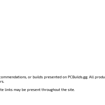
recommendations, or builds presented on PCBuilds.gg. All produ
‍​ ‌ ‌​‌‍‍‌‌ ‌‍‌‍‌‌​ ‌‌ ​​‌ ‌‌‌‍​‍‌‍ ​‌‍‍‌‌ ​ ‌‍‍​‌‍‌‌‌‍‌​​‍​‍‌ ‌
​ ‌​‍‌‌​ ​‍‌​‌‍‌‍​‌‌‍‌​‌‍ ‌‌‍‍‌‌‍ ‍​‍‌‍‌‍‍‌‌‍‌​​ ‌​ ‍​​ ​‌​ ​‍​ ​ ‌‍‌‌​ ‌​​ ‌​​ ‌ ​‍ ‌‌‍‌‌‌‍‌‌‌‍‌‌‌‍​‌​‍ ‌​ ‌​​ ​ ‌‍‌​​ ‌‌​‍ ‌‌‍​‍​ ​‍‌‍​ ​ ‍‌​‍ ‌​ ‍​​ ​​​ ​​​ ‌ ‌‍‌‌‌‍​‍​ ​​‌‍​‌​ ‍​‌‍‌‌​ ‌​‌‍​‌​‍‌‍‌ ‌​‌ ‍‌‌ ​​‌‍‌‌​ ‌‌ ​​‌‍​‌‌‍‌ ‌‍‌‌​‍‌‍‌ ​​‌‍​‌‌ ‌​‌‍‍​​ ‌‌‍​ ‌‍ ‌‍ ‍‌ ‌​‌‍‌‌‌‍ ‍‌ ‌​​‍‌‌​ ‌‌‌​​‍‌‌ ‌‍‍ ‌‍‌‌‌ ‍‌​‍‌‌​ ​ ‌​‌​​‍‌‌​ ​ ‌​‌​​‍‌‌​ ​‍​ ​‍‌‍‌​‌‍‌‌‌‍‌‍​ ​‍‌‍‌​‌‍‌‌​ ‌ ​ ‌‍‌‍​‍​ ‌​‌‍​‍​ ‌ ​‍‌‌​ ​‍​ ​‍​‍‌‌​ ‌‌‌​‌​​‍ ‍‌‍​ ‌‍‍​‌‍‍‌‌‍ ​‌‍‌​‌ ​‍‌‍‌‌‌‍ ‍​‍‌‌​ ‌‌‌​​‍‌‌ ‌‍‍ ‌‍‌‌‌ ‍‌​‍‌‌​ ​ ‌​‌​​‍‌‌​ ​ ‌​‌​​‍‌‌​ ​‍​ ​‍​ ‍​​ ‌‍‌‍​‍‌‍‌‍​ ‍​‌‍​ ​ ‍‌​ ‍​​ ​​​ ‌‍​ ​ ‌‍​‌​‍‌‌​ ​‍​ ​‍​‍‌‌​ ‌‌‌​‌​​‍ ‍‌ ‌​‌‍‌‌‌ ‍​‌ ‌​​‍‌‍‌ ​​‌‍‌‌‌ ​‍‌ ​ ‌ ​​‌‍‌‌‌‍​ ‌ ‌​‌‍‍‌‌ ‌‍‌‍‌‌​ ‌‌ ​​‌ ‌‌‌‍​‍‌‍ ​‌‍‍‌‌ ​ ‌‍‍​‌‍‌‌‌‍‌​​‍​‍‌ ‌