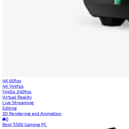
4K 60fps​​​​‌ ‍ ​‍​‍‌‍ ‌ ​‍‌‍‍‌‌‍‌ ‌‍‍‌‌‍ ‍​‍​‍​ ‍‍​‍​‍‌ ​ ‌‍​‌‌‍ ‍‌‍‍‌‌ ‌​‌ ‍‌​‍ ‍‌‍‍‌‌‍ ​‍​‍​‍ ​​‍​‍‌‍‍​‌ ​‍‌‍‌‌‌‍‌‍​‍​‍​ ‍‍​‍​‍​‍ ‌‍​‌‌‍‌​‌‍ ‌‌‍‍‌‌‍ ‍​‍ ‌‍‍‌‌‍ ‍‌ ‌​‌‍‌‌‌‍ ‍‌ ‌​​‍ ‌‍‌‌‌‍‌​‌‍‍‌‌ ‌​​‍ ‌‍ ‌‌‍ ‌‍‌​‌‍‌‌​ ‌‌ ​​‌ ​‍‌‍‌‌‌ ​ ‌‍‌‌‌‍ ‍‌ ‌​‌‍​‌‌ ‌​‌‍‍‌‌‍ ‌‍ ‍​ ‍ ‌‍‍‌‌‍‌​​ ‌‌‍‌‍​ ‌‍‌‍​‌​ ​ ​ ‌‌‌‍​‌‌‍‌​‌‍‌‌​‍ ‌​ ​ ‌‍‌‌​ ‍​​ ‍​​‍ ‌​ ‌​‌‍‌‌​ ‌‌​ ‌‌​‍ ‌​ ‍‌​ ​‌​ ​ ​ ‍‌​‍ ‌​ ​‌‌‍​ ​ ​‍​ ‍​​ ‍‌‌‍‌​‌‍​‍​ ‌‌‌‍​‌‌‍‌‌​ ‍‌​ ‌‌​ ‍ ‌ ‌​‌ ‍‌‌ ​​‌‍‌‌​ ‌‌ ​​‌‍‌‌‌ ​‍‌‍‌‍‌‍ ‌ ​‍‌‍ ‌‌‍​‌‌‍ ‍‌‍​ ‌‍‌‌​ ‍ ‌ ​​‌‍​‌‌ ‌​‌‍‍​​ ‌‌‍ ‍‌‍​‌‌‍ ‌‌‍‌‌​ ‌‍​‍‌‍​‌‌ ​ ‌‍‌‌‌‌‌‌‌ ​‍‌‍ ​​ ‌​‍‌‌​ ​‍‌​‌‍‌‍​‌‌‍‌​‌‍ ‌‌‍‍‌‌‍ ‍​‍‌‍‌‍‍‌‌‍‌​​ ‌‌‍‌‍​ ‌‍‌‍​‌​ ​ ​ ‌‌‌‍​‌‌‍‌​‌‍‌‌​‍ ‌​ ​ ‌‍‌‌​ ‍​​ ‍​​‍ ‌​ ‌​‌‍‌‌​ ‌‌​ ‌‌​‍ ‌​ ‍‌​ ​‌​ ​ ​ ‍‌​‍ ‌​ ​‌‌‍​ ​ ​‍​ ‍​​ ‍‌‌‍‌​‌‍​‍​ ‌‌‌‍​‌‌‍‌‌​ ‍‌​ ‌‌​‍‌‍‌ ‌​‌ ‍‌‌ ​​‌‍‌‌​ ‌‌ ​​‌‍‌‌‌ ​‍‌‍‌‍‌‍ ‌ ​‍‌‍ ‌‌‍​‌‌‍ ‍‌‍​ ‌‍‌‌​‍‌‍‌ ​​‌‍​‌‌ ‌​‌‍‍​​ ‌‌‍ ‍‌‍​‌‌‍ ‌‌‍‌‌​‍‌‍‌ ​​‌‍‌‌‌ ​‍‌ ​ ‌ ​​‌‍‌‌‌‍​ ‌ ‌​‌‍‍‌‌ ‌‍‌‍‌‌​ ‌‌ ​​‌ ‌‌‌‍​‍‌‍ ​‌‍‍‌‌ ​ ‌‍‍​‌‍‌‌‌‍‌​​‍​‍‌ ‌
4K 144fps​​​​‌ ‍ ​‍​‍‌‍ ‌ ​‍‌‍‍‌‌‍‌ ‌‍‍‌‌‍ ‍​‍​‍​ ‍‍​‍​‍‌ ​ ‌‍​‌‌‍ ‍‌‍‍‌‌ ‌​‌ ‍‌​‍ ‍‌‍‍‌‌‍ ​‍​‍​‍ ​​‍​‍‌‍‍​‌ ​‍‌‍‌‌‌‍‌‍​‍​‍​ ‍‍​‍​‍​‍ ‌‍​‌‌‍‌​‌‍ ‌‌‍‍‌‌‍ ‍​‍ ‌‍‍‌‌‍ ‍‌ ‌​‌‍‌‌‌‍ ‍‌ ‌​​‍ ‌‍‌‌‌‍‌​‌‍‍‌‌ ‌​​‍ ‌‍ ‌‌‍ ‌‍‌​‌‍‌‌​ ‌‌ ​​‌ ​‍‌‍‌‌‌ ​ ‌‍‌‌‌‍ ‍‌ ‌​‌‍​‌‌ ‌​‌‍‍‌‌‍ ‌‍ ‍​ ‍ ‌‍‍‌‌‍‌​​ ‌​ ‌ ‌‍​‍‌‍‌‍​ ​‍‌‍‌‍‌‍‌​​ ​‍‌‍‌‌​‍ ‌‌‍​‍‌‍​ ​ ‌​​ ​‍​‍ ‌​ ‌​​ ‍‌​ ‍​​ ‍‌​‍ ‌​ ‍​‌‍‌​​ ​ ​ ‌​​‍ ‌​ ‌‍‌‍​‌​ ‍​​ ​​​ ‍​​ ‍​​ ​ ​ ‌​​ ​ ​ ‌​​ ‍​‌‍​‌​ ‍ ‌ ‌​‌ ‍‌‌ ​​‌‍‌‌​ ‌‌ ​​‌‍‌‌‌ ​‍‌‍‌‍‌‍ ‌ ​‍‌‍ ‌‌‍​‌‌‍ ‍‌‍​ ‌‍‌‌​ ‍ ‌ ​​‌‍​‌‌ ‌​‌‍‍​​ ‌‌‍ ‍‌‍​‌‌‍ ‌‌‍‌‌​ ‌‍​‍‌‍​‌‌ ​ ‌‍‌‌‌‌‌‌‌ ​‍‌‍ ​​ ‌​‍‌‌​ ​‍‌​‌‍‌‍​‌‌‍‌​‌‍ ‌‌‍‍‌‌‍ ‍​‍‌‍‌‍‍‌‌‍‌​​ ‌​ ‌ ‌‍​‍‌‍‌‍​ ​‍‌‍‌‍‌‍‌​​ ​‍‌‍‌‌​‍ ‌‌‍​‍‌‍​ ​ ‌​​ ​‍​‍ ‌​ ‌​​ ‍‌​ ‍​​ ‍‌​‍ ‌​ ‍​‌‍‌​​ ​ ​ ‌​​‍ ‌​ ‌‍‌‍​‌​ ‍​​ ​​​ ‍​​ ‍​​ ​ ​ ‌​​ ​ ​ ‌​​ ‍​‌‍​‌​‍‌‍‌ ‌​‌ ‍‌‌ ​​‌‍‌‌​ ‌‌ ​​‌‍‌‌‌ ​‍‌‍‌‍‌‍ ‌ ​‍‌‍ ‌‌‍​‌‌‍ ‍‌‍​ ‌‍‌‌​‍‌‍‌ ​​‌‍​‌‌ ‌​‌‍‍​​ ‌‌‍ ‍‌‍​‌‌‍ ‌‌‍‌‌​‍‌‍‌ ​​‌‍‌‌‌ ​‍‌ ​ ‌ ​​‌‍‌‌‌‍​ ‌ ‌​‌‍‍‌‌ ‌‍‌‍‌‌​ ‌‌ ​​‌ ‌‌‌‍​‍‌‍ ​‌‍‍‌‌ ​ ‌‍‍​‌‍‌‌‌‍‌​​‍​‍‌ ‌
1440p 240fps​​​​‌ ‍ ​‍​‍‌‍ ‌ ​‍‌‍‍‌‌‍‌ ‌‍‍‌‌‍ ‍​‍​‍​ ‍‍​‍​‍‌ ​ ‌‍​‌‌‍ ‍‌‍‍‌‌ ‌​‌ ‍‌​‍ ‍‌‍‍‌‌‍ ​‍​‍​‍ ​​‍​‍‌‍‍​‌ ​‍‌‍‌‌‌‍‌‍​‍​‍​ ‍‍​‍​‍​‍ ‌‍​‌‌‍‌​‌‍ ‌‌‍‍‌‌‍ ‍​‍ ‌‍‍‌‌‍ ‍‌ ‌​‌‍‌‌‌‍ ‍‌ ‌​​‍ ‌‍‌‌‌‍‌​‌‍‍‌‌ ‌​​‍ ‌‍ ‌‌‍ ‌‍‌​‌‍‌‌​ ‌‌ ​​‌ ​‍‌‍‌‌‌ ​ ‌‍‌‌‌‍ ‍‌ ‌​‌‍​‌‌ ‌​‌‍‍‌‌‍ ‌‍ ‍​ ‍ ‌‍‍‌‌‍‌​​ ‌‌‍​‍​ ​‌​ ​ ‌‍‌‍​ ​‍‌‍‌‍‌‍​ ​ ‍​​‍ ‌​ ​‌‌‍‌‌‌‍​‌​ ​‌​‍ ‌​ ‌​‌‍​‌‌‍​ ​ ​‍​‍ ‌​ ‍​​ ​​​ ‌‍‌‍​ ​‍ ‌‌‍​‌​ ​​​ ‍​​ ‍​​ ‍​​ ‌‍​ ‌ ​ ‌ ​ ​‍​ ‍​​ ​ ​ ​ ​ ‍ ‌ ‌​‌ ‍‌‌ ​​‌‍‌‌​ ‌‌ ​​‌‍‌‌‌ ​‍‌‍‌‍‌‍ ‌ ​‍‌‍ ‌‌‍​‌‌‍ ‍‌‍​ ‌‍‌‌​ ‍ ‌ ​​‌‍​‌‌ ‌​‌‍‍​​ ‌‌‍ ‍‌‍​‌‌‍ ‌‌‍‌‌​ ‌‍​‍‌‍​‌‌ ​ ‌‍‌‌‌‌‌‌‌ ​‍‌‍ ​​ ‌​‍‌‌​ ​‍‌​‌‍‌‍​‌‌‍‌​‌‍ ‌‌‍‍‌‌‍ ‍​‍‌‍‌‍‍‌‌‍‌​​ ‌‌‍​‍​ ​‌​ ​ ‌‍‌‍​ ​‍‌‍‌‍‌‍​ ​ ‍​​‍ ‌​ ​‌‌‍‌‌‌‍​‌​ ​‌​‍ ‌​ ‌​‌‍​‌‌‍​ ​ ​‍​‍ ‌​ ‍​​ ​​​ ‌‍‌‍​ ​‍ ‌‌‍​‌​ ​​​ ‍​​ ‍​​ ‍​​ ‌‍​ ‌ ​ ‌ ​ ​‍​ ‍​​ ​ ​ ​ ​‍‌‍‌ ‌​‌ ‍‌‌ ​​‌‍‌‌​ ‌‌ ​​‌‍‌‌‌ ​‍‌‍‌‍‌‍ ‌ ​‍‌‍ ‌‌‍​‌‌‍ ‍‌‍​ ‌‍‌‌​‍‌‍‌ ​​‌‍​‌‌ ‌​‌‍‍​​ ‌‌‍ ‍‌‍​‌‌‍ ‌‌‍‌‌​‍‌‍‌ ​​‌‍‌‌‌ ​‍‌ ​ ‌ ​​‌‍‌‌‌‍​ ‌ ‌​‌‍‍‌‌ ‌‍‌‍‌‌​ ‌‌ ​​‌ ‌‌‌‍​‍‌‍ ​‌‍‍‌‌ ​ ‌‍‍​‌‍‌‌‌‍‌​​‍​‍‌ ‌
Virtual Reality​​​​‌ ‍ ​‍​‍‌‍ ‌ ​‍‌‍‍‌‌‍‌ ‌‍‍‌‌‍ ‍​‍​‍​ ‍‍​‍​‍‌ ​ ‌‍​‌‌‍ ‍‌‍‍‌‌ ‌​‌ ‍‌​‍ ‍‌‍‍‌‌‍ ​‍​‍​‍ ​​‍​‍‌‍‍​‌ ​‍‌‍‌‌‌‍‌‍​‍​‍​ ‍‍​‍​‍​‍ ‌‍​‌‌‍‌​‌‍ ‌‌‍‍‌‌‍ ‍​‍ ‌‍‍‌‌‍ ‍‌ ‌​‌‍‌‌‌‍ ‍‌ ‌​​‍ ‌‍‌‌‌‍‌​‌‍‍‌‌ ‌​​‍ ‌‍ ‌‌‍ ‌‍‌​‌‍‌‌​ ‌‌ ​​‌ ​‍‌‍‌‌‌ ​ ‌‍‌‌‌‍ ‍‌ ‌​‌‍​‌‌ ‌​‌‍‍‌‌‍ ‌‍ ‍​ ‍ ‌‍‍‌‌‍‌​​ ‌​ ​‌​ ​‌‌‍​‌​ ‍‌‌‍‌‌‌‍​‍​ ‌ ​ ​‍​‍ ‌​ ‌​‌‍‌​​ ​‍​ ‌​​‍ ‌​ ‌​​ ​​‌‍‌​​ ​‍​‍ ‌‌‍​‌‌‍​‌‌‍‌​‌‍​‌​‍ ‌‌‍‌‍‌‍‌​‌‍​‍​ ‍‌​ ‌ ​ ‌‍‌‍​‌​ ‌ ‌‍​‍​ ‍​​ ‍‌‌‍‌‍​ ‍ ‌ ‌​‌ ‍‌‌ ​​‌‍‌‌​ ‌‌ ‌​‌‍​‌‌‍‌ ​ ‍ ‌ ​​‌‍​‌‌ ‌​‌‍‍​​ ‌‌‍ ‍‌‍​‌‌‍ ‌‌‍‌‌​ ‌‍​‍‌‍​‌‌ ​ ‌‍‌‌‌‌‌‌‌ ​‍‌‍ ​​ ‌​‍‌‌​ ​‍‌​‌‍‌‍​‌‌‍‌​‌‍ ‌‌‍‍‌‌‍ ‍​‍‌‍‌‍‍‌‌‍‌​​ ‌​ ​‌​ ​‌‌‍​‌​ ‍‌‌‍‌‌‌‍​‍​ ‌ ​ ​‍​‍ ‌​ ‌​‌‍‌​​ ​‍​ ‌​​‍ ‌​ ‌​​ ​​‌‍‌​​ ​‍​‍ ‌‌‍​‌‌‍​‌‌‍‌​‌‍​‌​‍ ‌‌‍‌‍‌‍‌​‌‍​‍​ ‍‌​ ‌ ​ ‌‍‌‍​‌​ ‌ ‌‍​‍​ ‍​​ ‍‌‌‍‌‍​‍‌‍‌ ‌​‌ ‍‌‌ ​​‌‍‌‌​ ‌‌ ‌​‌‍​‌‌‍‌ ​‍‌‍‌ ​​‌‍​‌‌ ‌​‌‍‍​​ ‌‌‍ ‍‌‍​‌‌‍ ‌‌‍‌‌​‍‌‍‌ ​​‌‍‌‌‌ ​‍‌ ​ ‌ ​​‌‍‌‌‌‍​ ‌ ‌​‌‍‍‌‌ ‌‍‌‍‌‌​ ‌‌ ​​‌ ‌‌‌‍​‍‌‍ ​‌‍‍‌‌ ​ ‌‍‍​‌‍‌‌‌‍‌​​‍​‍‌ ‌
Live Streaming​​​​‌ ‍ ​‍​‍‌‍ ‌ ​‍‌‍‍‌‌‍‌ ‌‍‍‌‌‍ ‍​‍​‍​ ‍‍​‍​‍‌ ​ ‌‍​‌‌‍ ‍‌‍‍‌‌ ‌​‌ ‍‌​‍ ‍‌‍‍‌‌‍ ​‍​‍​‍ ​​‍​‍‌‍‍​‌ ​‍‌‍‌‌‌‍‌‍​‍​‍​ ‍‍​‍​‍​‍ ‌‍​‌‌‍‌​‌‍ ‌‌‍‍‌‌‍ ‍​‍ ‌‍‍‌‌‍ ‍‌ ‌​‌‍‌‌‌‍ ‍‌ ‌​​‍ ‌‍‌‌‌‍‌​‌‍‍‌‌ ‌​​‍ ‌‍ ‌‌‍ ‌‍‌​‌‍‌‌​ ‌‌ ​​‌ ​‍‌‍‌‌‌ ​ ‌‍‌‌‌‍ ‍‌ ‌​‌‍​‌‌ ‌​‌‍‍‌‌‍ ‌‍ ‍​ ‍ ‌‍‍‌‌‍‌​​ ‌​ ​‌‌‍​‍​ ‌‍‌‍​‌‌‍​ ​ ​‌‌‍​‍​ ​‍​‍ ‌‌‍‌​​ ‌ ​ ‍​​ ‌‍​‍ ‌​ ‌​​ ‍​‌‍‌‌​ ‍‌​‍ ‌‌‍​‍​ ​‌‌‍‌‌‌‍‌​​‍ ‌​ ​​‌‍​‍​ ‍‌​ ‌ ‌‍​‍‌‍‌​​ ‌ ​ ‌ ​ ​‌‌‍‌​​ ​​‌‍‌​​ ‍ ‌ ‌​‌ ‍‌‌ ​​‌‍‌‌​ ‌‌ ‌​‌‍​‌‌‍‌ ​ ‍ ‌ ​​‌‍​‌‌ ‌​‌‍‍​​ ‌‌‍ ‍‌‍​‌‌‍ ‌‌‍‌‌​ ‌‍​‍‌‍​‌‌ ​ ‌‍‌‌‌‌‌‌‌ ​‍‌‍ ​​ ‌​‍‌‌​ ​‍‌​‌‍‌‍​‌‌‍‌​‌‍ ‌‌‍‍‌‌‍ ‍​‍‌‍‌‍‍‌‌‍‌​​ ‌​ ​‌‌‍​‍​ ‌‍‌‍​‌‌‍​ ​ ​‌‌‍​‍​ ​‍​‍ ‌‌‍‌​​ ‌ ​ ‍​​ ‌‍​‍ ‌​ ‌​​ ‍​‌‍‌‌​ ‍‌​‍ ‌‌‍​‍​ ​‌‌‍‌‌‌‍‌​​‍ ‌​ ​​‌‍​‍​ ‍‌​ ‌ ‌‍​‍‌‍‌​​ ‌ ​ ‌ ​ ​‌‌‍‌​​ ​​‌‍‌​​‍‌‍‌ ‌​‌ ‍‌‌ ​​‌‍‌‌​ ‌‌ ‌​‌‍​‌‌‍‌ ​‍‌‍‌ ​​‌‍​‌‌ ‌​‌‍‍​​ ‌‌‍ ‍‌‍​‌‌‍ ‌‌‍‌‌​‍‌‍‌ ​​‌‍‌‌‌ ​‍‌ ​ ‌ ​​‌‍‌‌‌‍​ ‌ ‌​‌‍‍‌‌ ‌‍‌‍‌‌​ ‌‌ ​​‌ ‌‌‌‍​‍‌‍ ​‌‍‍‌‌ ​ ‌‍‍​‌‍‌‌‌‍‌​​‍​‍‌ ‌
Editing​​​​‌ ‍ ​‍​‍‌‍ ‌ ​‍‌‍‍‌‌‍‌ ‌‍‍‌‌‍ ‍​‍​‍​ ‍‍​‍​‍‌ ​ ‌‍​‌‌‍ ‍‌‍‍‌‌ ‌​‌ ‍‌​‍ ‍‌‍‍‌‌‍ ​‍​‍​‍ ​​‍​‍‌‍‍​‌ ​‍‌‍‌‌‌‍‌‍​‍​‍​ ‍‍​‍​‍​‍ ‌‍​‌‌‍‌​‌‍ ‌‌‍‍‌‌‍ ‍​‍ ‌‍‍‌‌‍ ‍‌ ‌​‌‍‌‌‌‍ ‍‌ ‌​​‍ ‌‍‌‌‌‍‌​‌‍‍‌‌ ‌​​‍ ‌‍ ‌‌‍ ‌‍‌​‌‍‌‌​ ‌‌ ​​‌ ​‍‌‍‌‌‌ ​ ‌‍‌‌‌‍ ‍‌ ‌​‌‍​‌‌ ‌​‌‍‍‌‌‍ ‌‍ ‍​ ‍ ‌‍‍‌‌‍‌​​ ‌‌‍‌​​ ‌ ‌‍​‍‌‍‌​​ ​‌‌‍​ ​ ‌‍​ ‌​​‍ ‌​ ​‍​ ‌ ​ ‌​​ ‍‌​‍ ‌​ ‌​​ ​‍​ ​ ​ ‍‌​‍ ‌​ ‍​​ ​​​ ‌​‌‍‌‍​‍ ‌​ ‌‍‌‍‌‍‌‍​ ​ ‌‌​ ‌‌‌‍‌​​ ​‌​ ‌ ‌‍​‍‌‍​‍‌‍‌‌​ ​‌​ ‍ ‌ ‌​‌ ‍‌‌ ​​‌‍‌‌​ ‌‌ ‌​‌‍​‌‌‍‌ ​ ‍ ‌ ​​‌‍​‌‌ ‌​‌‍‍​​ ‌‌‍ ‍‌‍​‌‌‍ ‌‌‍‌‌​ ‌‍​‍‌‍​‌‌ ​ ‌‍‌‌‌‌‌‌‌ ​‍‌‍ ​​ ‌​‍‌‌​ ​‍‌​‌‍‌‍​‌‌‍‌​‌‍ ‌‌‍‍‌‌‍ ‍​‍‌‍‌‍‍‌‌‍‌​​ ‌‌‍‌​​ ‌ ‌‍​‍‌‍‌​​ ​‌‌‍​ ​ ‌‍​ ‌​​‍ ‌​ ​‍​ ‌ ​ ‌​​ ‍‌​‍ ‌​ ‌​​ ​‍​ ​ ​ ‍‌​‍ ‌​ ‍​​ ​​​ ‌​‌‍‌‍​‍ ‌​ ‌‍‌‍‌‍‌‍​ ​ ‌‌​ ‌‌‌‍‌​​ ​‌​ ‌ ‌‍​‍‌‍​‍‌‍‌‌​ ​‌​‍‌‍‌ ‌​‌ ‍‌‌ ​​‌‍‌‌​ ‌‌ ‌​‌‍​‌‌‍‌ ​‍‌‍‌ ​​‌‍​‌‌ ‌​‌‍‍​​ ‌‌‍ ‍‌‍​‌‌‍ ‌‌‍‌‌​‍‌‍‌ ​​‌‍‌‌‌ ​‍‌ ​ ‌ ​​‌‍‌‌‌‍​ ‌ ‌​‌‍‍‌‌ ‌‍‌‍‌‌​ ‌‌ ​​‌ ‌‌‌‍​‍‌‍ ​‌‍‍‌‌ ​ ‌‍‍​‌‍‌‌‌‍‌​​‍​‍‌ ‌
3D Rendering and Animation​​​​‌ ‍ ​‍​‍‌‍ ‌ ​‍‌‍‍‌‌‍‌ ‌‍‍‌‌‍ ‍​‍​‍​ ‍‍​‍​‍‌ ​ ‌‍​‌‌‍ ‍‌‍‍‌‌ ‌​‌ ‍‌​‍ ‍‌‍‍‌‌‍ ​‍​‍​‍ ​​‍​‍‌‍‍​‌ ​‍‌‍‌‌‌‍‌‍​‍​‍​ ‍‍​‍​‍​‍ ‌‍​‌‌‍‌​‌‍ ‌‌‍‍‌‌‍ ‍​‍ ‌‍‍‌‌‍ ‍‌ ‌​‌‍‌‌‌‍ ‍‌ ‌​​‍ ‌‍‌‌‌‍‌​‌‍‍‌‌ ‌​​‍ ‌‍ ‌‌‍ ‌‍‌​‌‍‌‌​ ‌‌ ​​‌ ​‍‌‍‌‌‌ ​ ‌‍‌‌‌‍ ‍‌ ‌​‌‍​‌‌ ‌​‌‍‍‌‌‍ ‌‍ ‍​ ‍ ‌‍‍‌‌‍‌​​ ‌​ ‍​‌‍​‍‌‍​‍​ ​ ​ ‌‌​ ​ ​ ‌​​ ‌‌​‍ ‌‌‍​‍​ ​‍​ ​‌​ ​ ​‍ ‌​ ‌​‌‍​‌‌‍‌‍​ ​​​‍ ‌​ ‍‌​ ​‌​ ‌‌​ ‍‌​‍ ‌‌‍​‍‌‍​‌​ ‍​​ ‌​‌‍‌​‌‍‌​‌‍‌​​ ​​‌‍​ ​ ​‌​ ​‌‌‍​‍​ ‍ ‌ ‌​‌ ‍‌‌ ​​‌‍‌‌​ ‌‌ ‌​‌‍​‌‌‍‌ ​ ‍ ‌ ​​‌‍​‌‌ ‌​‌‍‍​​ ‌‌‍ ‍‌‍​‌‌‍ ‌‌‍‌‌​ ‌‍​‍‌‍​‌‌ ​ ‌‍‌‌‌‌‌‌‌ ​‍‌‍ ​​ ‌​‍‌‌​ ​‍‌​‌‍‌‍​‌‌‍‌​‌‍ ‌‌‍‍‌‌‍ ‍​‍‌‍‌‍‍‌‌‍‌​​ ‌​ ‍​‌‍​‍‌‍​‍​ ​ ​ ‌‌​ ​ ​ ‌​​ ‌‌​‍ ‌‌‍​‍​ ​‍​ ​‌​ ​ ​‍ ‌​ ‌​‌‍​‌‌‍‌‍​ ​​​‍ ‌​ ‍‌​ ​‌​ ‌‌​ ‍‌​‍ ‌‌‍​‍‌‍​‌​ ‍​​ ‌​‌‍‌​‌‍‌​‌‍‌​​ ​​‌‍​ ​ ​‌​ ​‌‌‍​‍​‍‌‍‌ ‌​‌ ‍‌‌ ​​‌‍‌‌​ ‌‌ ‌​‌‍​‌‌‍‌ ​‍‌‍‌ ​​‌‍​‌‌ ‌​‌‍‍​​ ‌‌‍ ‍‌‍​‌‌‍ ‌‌‍‌‌​‍‌‍‌ ​​‌‍‌‌‌ ​‍‌ ​ ‌ ​​‌‍‌‌‌‍​ ‌ ‌​‌‍‍‌‌ ‌‍‌‍‌‌​ ‌‌ ​​‌ ‌‌‌‍​‍‌‍ ​‌‍‍‌‌ ​ ‌‍‍​‌‍‌‌‌‍‌​​‍​‍‌ ‌
0
Best $500 Gaming PC​​​​‌ ‍ ​‍​‍‌‍ ‌ ​‍‌‍‍‌‌‍‌ ‌‍‍‌‌‍ ‍​‍​‍​ ‍‍​‍​‍‌ ​ ‌‍​‌‌‍ ‍‌‍‍‌‌ ‌​‌ ‍‌​‍ ‍‌‍‍‌‌‍ ​‍​‍​‍ ​​‍​‍‌‍‍​‌ ​‍‌‍‌‌‌‍‌‍​‍​‍​ ‍‍​‍​‍​‍ ‌‍​‌‌‍‌​‌‍ ‌‌‍‍‌‌‍ ‍​‍ ‌‍‍‌‌‍ ‍‌ ‌​‌‍‌‌‌‍ ‍‌ ‌​​‍ ‌‍‌‌‌‍‌​‌‍‍‌‌ ‌​​‍ ‌‍ ‌‌‍ ‌‍‌​‌‍‌‌​ ‌‌ ​​‌ ​‍‌‍‌‌‌ ​ ‌‍‌‌‌‍ ‍‌ ‌​‌‍​‌‌ ‌​‌‍‍‌‌‍ ‌‍ ‍​ ‍ ‌‍‍‌‌‍‌​​ ‌​ ​ ‌‍​‌​ ‌​‌‍‌​​ ​‌​ ​‌​ ‌​​ ‍‌​‍ ‌​ ‍‌‌‍​‍​ ‌‍​ ‌ ​‍ ‌​ ‌​​ ​‍​ ‌‌‌‍‌​​‍ ‌‌‍​‌​ ​‌‌‍‌​​ ​‌​‍ ‌‌‍​‍​ ‍‌​ ​ ‌‍‌‌​ ‌‍​ ‌​‌‍‌​‌‍‌‌​ ‌‍​ ‌‌‌‍​‍‌‍​ ​ ‍ ‌ ‌​‌ ‍‌‌ ​​‌‍‌‌​ ‌‌‍​‍‌ ‌‌‌‍‍‌‌‍ ​‌‍‌​​ ‍ ‌ ​​‌‍​‌‌ ‌​‌‍‍​​ ‌‌‍‍‌​ ​‌​ ‍​‌‍ ‍‌‌ ‌‍ ‍‌‍​‌‌‍ ‌‌‍‌‌​‍‌‌​ ‌‌‌​​‍‌‌ ‌‍‍ ‌‍‌‌‌ ‍‌​‍‌‌​ ​ ‌​‌​​‍‌‌​ ​ ‌​‌​​‍‌‌​ ​‍​ ​‍‌‍‌‌‌‍ ‍​‍‌‌​ ​‍​ ​‍​‍‌‌​ ‌‌‌​‌​​‍ ‍‌ ‌‍‌‍​‌‌‍ ​‌ ‌‌‌‍‌‌​ ‌‍​‍‌‍​‌‌ ​ ‌‍‌‌‌‌‌‌‌ ​‍‌‍ ​​ ‌​‍‌‌​ ​‍‌​‌‍‌‍​‌‌‍‌​‌‍ ‌‌‍‍‌‌‍ ‍​‍‌‍‌‍‍‌‌‍‌​​ ‌​ ​ ‌‍​‌​ ‌​‌‍‌​​ ​‌​ ​‌​ ‌​​ ‍‌​‍ ‌​ ‍‌‌‍​‍​ ‌‍​ ‌ ​‍ ‌​ ‌​​ ​‍​ ‌‌‌‍‌​​‍ ‌‌‍​‌​ ​‌‌‍‌​​ ​‌​‍ ‌‌‍​‍​ ‍‌​ ​ ‌‍‌‌​ ‌‍​ ‌​‌‍‌​‌‍‌‌​ ‌‍​ ‌‌‌‍​‍‌‍​ ​‍‌‍‌ ‌​‌ ‍‌‌ ​​‌‍‌‌​ ‌‌‍​‍‌ ‌‌‌‍‍‌‌‍ ​‌‍‌​​‍‌‍‌ ​​‌‍​‌‌ ‌​‌‍‍​​ ‌‌‍‍‌​ ​‌​ ‍​‌‍ ‍‌‌ ‌‍ ‍‌‍​‌‌‍ ‌‌‍‌‌​‍‌‌​ ‌‌‌​​‍‌‌ ‌‍‍ ‌‍‌‌‌ ‍‌​‍‌‌​ ​ ‌​‌​​‍‌‌​ ​ ‌​‌​​‍‌‌​ ​‍​ ​‍‌‍‌‌‌‍ ‍​‍‌‌​ ​‍​ ​‍​‍‌‌​ ‌‌‌​‌​​‍ ‍‌ ‌‍‌‍​‌‌‍ ​‌ ‌‌‌‍‌‌​‍‌‍‌ ​​‌‍‌‌‌ ​‍‌ ​ ‌ ​​‌‍‌‌‌‍​ ‌ ‌​‌‍‍‌‌ ‌‍‌‍‌‌​ ‌‌ ​​‌ ‌‌‌‍​‍‌‍ ​‌‍‍‌‌ ​ ‌‍‍​‌‍‌‌‌‍‌​​‍​‍‌ ‌