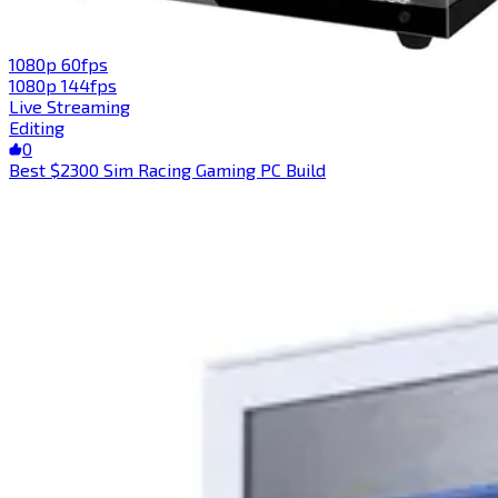
1080p 60fps​​​​‌ ‍ ​‍​‍‌‍ ‌ ​‍‌‍‍‌‌‍‌ ‌‍‍‌‌‍ ‍​‍​‍​ ‍‍​‍​‍‌ ​ ‌‍​‌‌‍ ‍‌‍‍‌‌ ‌​‌ ‍‌​‍ ‍‌‍‍‌‌‍ ​‍​‍​‍ ​​‍​‍‌‍‍​‌ ​‍‌‍‌‌‌‍‌‍​‍​‍​ ‍‍​‍​‍​‍ ‌‍​‌‌‍‌​‌‍ ‌‌‍‍‌‌‍ ‍​‍ ‌‍‍‌‌‍ ‍‌ ‌​‌‍‌‌‌‍ ‍‌ ‌​​‍ ‌‍‌‌‌‍‌​‌‍‍‌‌ ‌​​‍ ‌‍ ‌‌‍ ‌‍‌​‌‍‌‌​ ‌‌ ​​‌ ​‍‌‍‌‌‌ ​ ‌‍‌‌‌‍ ‍‌ ‌​‌‍​‌‌ ‌​‌‍‍‌‌‍ ‌‍ ‍​ ‍ ‌‍‍‌‌‍‌​​ ‌‌‍‌‌​ ​‍​ ‌‍​ ‌​‌‍‌‌‌‍​‌​ ‌‍​ ​‍​‍ ‌​ ‌​‌‍‌‍​ ​​‌‍‌‌​‍ ‌​ ‌​‌‍‌‌​ ​​​ ‍‌​‍ ‌​ ‍‌​ ‍‌‌‍​‌​ ‌ ​‍ ‌​ ‌ ‌‍​‌​ ‌‌​ ‌ ​ ‌‍​ ​‌​ ​‍‌‍​‍‌‍​‌​ ​​​ ​​​ ​‌​ ‍ ‌ ‌​‌ ‍‌‌ ​​‌‍‌‌​ ‌‌ ​​‌‍‌‌‌ ​‍‌‍‌‍‌‍ ‌ ​‍‌‍ ‌‌‍​‌‌‍ ‍‌‍​ ‌‍‌‌​ ‍ ‌ ​​‌‍​‌‌ ‌​‌‍‍​​ ‌‌‍ ‍‌‍​‌‌‍ ‌‌‍‌‌​ ‌‍​‍‌‍​‌‌ ​ ‌‍‌‌‌‌‌‌‌ ​‍‌‍ ​​ ‌​‍‌‌​ ​‍‌​‌‍‌‍​‌‌‍‌​‌‍ ‌‌‍‍‌‌‍ ‍​‍‌‍‌‍‍‌‌‍‌​​ ‌‌‍‌‌​ ​‍​ ‌‍​ ‌​‌‍‌‌‌‍​‌​ ‌‍​ ​‍​‍ ‌​ ‌​‌‍‌‍​ ​​‌‍‌‌​‍ ‌​ ‌​‌‍‌‌​ ​​​ ‍‌​‍ ‌​ ‍‌​ ‍‌‌‍​‌​ ‌ ​‍ ‌​ ‌ ‌‍​‌​ ‌‌​ ‌ ​ ‌‍​ ​‌​ ​‍‌‍​‍‌‍​‌​ ​​​ ​​​ ​‌​‍‌‍‌ ‌​‌ ‍‌‌ ​​‌‍‌‌​ ‌‌ ​​‌‍‌‌‌ ​‍‌‍‌‍‌‍ ‌ ​‍‌‍ ‌‌‍​‌‌‍ ‍‌‍​ ‌‍‌‌​‍‌‍‌ ​​‌‍​‌‌ ‌​‌‍‍​​ ‌‌‍ ‍‌‍​‌‌‍ ‌‌‍‌‌​‍‌‍‌ ​​‌‍‌‌‌ ​‍‌ ​ ‌ ​​‌‍‌‌‌‍​ ‌ ‌​‌‍‍‌‌ ‌‍‌‍‌‌​ ‌‌ ​​‌ ‌‌‌‍​‍‌‍ ​‌‍‍‌‌ ​ ‌‍‍​‌‍‌‌‌‍‌​​‍​‍‌ ‌
1080p 144fps​​​​‌ ‍ ​‍​‍‌‍ ‌ ​‍‌‍‍‌‌‍‌ ‌‍‍‌‌‍ ‍​‍​‍​ ‍‍​‍​‍‌ ​ ‌‍​‌‌‍ ‍‌‍‍‌‌ ‌​‌ ‍‌​‍ ‍‌‍‍‌‌‍ ​‍​‍​‍ ​​‍​‍‌‍‍​‌ ​‍‌‍‌‌‌‍‌‍​‍​‍​ ‍‍​‍​‍​‍ ‌‍​‌‌‍‌​‌‍ ‌‌‍‍‌‌‍ ‍​‍ ‌‍‍‌‌‍ ‍‌ ‌​‌‍‌‌‌‍ ‍‌ ‌​​‍ ‌‍‌‌‌‍‌​‌‍‍‌‌ ‌​​‍ ‌‍ ‌‌‍ ‌‍‌​‌‍‌‌​ ‌‌ ​​‌ ​‍‌‍‌‌‌ ​ ‌‍‌‌‌‍ ‍‌ ‌​‌‍​‌‌ ‌​‌‍‍‌‌‍ ‌‍ ‍​ ‍ ‌‍‍‌‌‍‌​​ ‌​ ‍‌​ ​​​ ‌‌​ ‌‌​ ‍​​ ‌‍‌‍‌​​ ‌​​‍ ‌‌‍‌​​ ‍​‌‍‌‌‌‍‌​​‍ ‌​ ‌​​ ​‍‌‍​‌‌‍‌‍​‍ ‌‌‍​‍​ ‌​‌‍‌​‌‍‌‌​‍ ‌‌‍​‍​ ‍​‌‍‌​​ ‌‍‌‍‌‌​ ‌‌​ ​​‌‍​‌​ ​​​ ‍​​ ​ ​ ‌​​ ‍ ‌ ‌​‌ ‍‌‌ ​​‌‍‌‌​ ‌‌ ​​‌‍‌‌‌ ​‍‌‍‌‍‌‍ ‌ ​‍‌‍ ‌‌‍​‌‌‍ ‍‌‍​ ‌‍‌‌​ ‍ ‌ ​​‌‍​‌‌ ‌​‌‍‍​​ ‌‌‍ ‍‌‍​‌‌‍ ‌‌‍‌‌​ ‌‍​‍‌‍​‌‌ ​ ‌‍‌‌‌‌‌‌‌ ​‍‌‍ ​​ ‌​‍‌‌​ ​‍‌​‌‍‌‍​‌‌‍‌​‌‍ ‌‌‍‍‌‌‍ ‍​‍‌‍‌‍‍‌‌‍‌​​ ‌​ ‍‌​ ​​​ ‌‌​ ‌‌​ ‍​​ ‌‍‌‍‌​​ ‌​​‍ ‌‌‍‌​​ ‍​‌‍‌‌‌‍‌​​‍ ‌​ ‌​​ ​‍‌‍​‌‌‍‌‍​‍ ‌‌‍​‍​ ‌​‌‍‌​‌‍‌‌​‍ ‌‌‍​‍​ ‍​‌‍‌​​ ‌‍‌‍‌‌​ ‌‌​ ​​‌‍​‌​ ​​​ ‍​​ ​ ​ ‌​​‍‌‍‌ ‌​‌ ‍‌‌ ​​‌‍‌‌​ ‌‌ ​​‌‍‌‌‌ ​‍‌‍‌‍‌‍ ‌ ​‍‌‍ ‌‌‍​‌‌‍ ‍‌‍​ ‌‍‌‌​‍‌‍‌ ​​‌‍​‌‌ ‌​‌‍‍​​ ‌‌‍ ‍‌‍​‌‌‍ ‌‌‍‌‌​‍‌‍‌ ​​‌‍‌‌‌ ​‍‌ ​ ‌ ​​‌‍‌‌‌‍​ ‌ ‌​‌‍‍‌‌ ‌‍‌‍‌‌​ ‌‌ ​​‌ ‌‌‌‍​‍‌‍ ​‌‍‍‌‌ ​ ‌‍‍​‌‍‌‌‌‍‌​​‍​‍‌ ‌
Live Streaming​​​​‌ ‍ ​‍​‍‌‍ ‌ ​‍‌‍‍‌‌‍‌ ‌‍‍‌‌‍ ‍​‍​‍​ ‍‍​‍​‍‌ ​ ‌‍​‌‌‍ ‍‌‍‍‌‌ ‌​‌ ‍‌​‍ ‍‌‍‍‌‌‍ ​‍​‍​‍ ​​‍​‍‌‍‍​‌ ​‍‌‍‌‌‌‍‌‍​‍​‍​ ‍‍​‍​‍​‍ ‌‍​‌‌‍‌​‌‍ ‌‌‍‍‌‌‍ ‍​‍ ‌‍‍‌‌‍ ‍‌ ‌​‌‍‌‌‌‍ ‍‌ ‌​​‍ ‌‍‌‌‌‍‌​‌‍‍‌‌ ‌​​‍ ‌‍ ‌‌‍ ‌‍‌​‌‍‌‌​ ‌‌ ​​‌ ​‍‌‍‌‌‌ ​ ‌‍‌‌‌‍ ‍‌ ‌​‌‍​‌‌ ‌​‌‍‍‌‌‍ ‌‍ ‍​ ‍ ‌‍‍‌‌‍‌​​ ‌​ ​‌‌‍​‍​ ‌‍‌‍​‌‌‍​ ​ ​‌‌‍​‍​ ​‍​‍ ‌‌‍‌​​ ‌ ​ ‍​​ ‌‍​‍ ‌​ ‌​​ ‍​‌‍‌‌​ ‍‌​‍ ‌‌‍​‍​ ​‌‌‍‌‌‌‍‌​​‍ ‌​ ​​‌‍​‍​ ‍‌​ ‌ ‌‍​‍‌‍‌​​ ‌ ​ ‌ ​ ​‌‌‍‌​​ ​​‌‍‌​​ ‍ ‌ ‌​‌ ‍‌‌ ​​‌‍‌‌​ ‌‌ ‌​‌‍​‌‌‍‌ ​ ‍ ‌ ​​‌‍​‌‌ ‌​‌‍‍​​ ‌‌‍ ‍‌‍​‌‌‍ ‌‌‍‌‌​ ‌‍​‍‌‍​‌‌ ​ ‌‍‌‌‌‌‌‌‌ ​‍‌‍ ​​ ‌​‍‌‌​ ​‍‌​‌‍‌‍​‌‌‍‌​‌‍ ‌‌‍‍‌‌‍ ‍​‍‌‍‌‍‍‌‌‍‌​​ ‌​ ​‌‌‍​‍​ ‌‍‌‍​‌‌‍​ ​ ​‌‌‍​‍​ ​‍​‍ ‌‌‍‌​​ ‌ ​ ‍​​ ‌‍​‍ ‌​ ‌​​ ‍​‌‍‌‌​ ‍‌​‍ ‌‌‍​‍​ ​‌‌‍‌‌‌‍‌​​‍ ‌​ ​​‌‍​‍​ ‍‌​ ‌ ‌‍​‍‌‍‌​​ ‌ ​ ‌ ​ ​‌‌‍‌​​ ​​‌‍‌​​‍‌‍‌ ‌​‌ ‍‌‌ ​​‌‍‌‌​ ‌‌ ‌​‌‍​‌‌‍‌ ​‍‌‍‌ ​​‌‍​‌‌ ‌​‌‍‍​​ ‌‌‍ ‍‌‍​‌‌‍ ‌‌‍‌‌​‍‌‍‌ ​​‌‍‌‌‌ ​‍‌ ​ ‌ ​​‌‍‌‌‌‍​ ‌ ‌​‌‍‍‌‌ ‌‍‌‍‌‌​ ‌‌ ​​‌ ‌‌‌‍​‍‌‍ ​‌‍‍‌‌ ​ ‌‍‍​‌‍‌‌‌‍‌​​‍​‍‌ ‌
Editing​​​​‌ ‍ ​‍​‍‌‍ ‌ ​‍‌‍‍‌‌‍‌ ‌‍‍‌‌‍ ‍​‍​‍​ ‍‍​‍​‍‌ ​ ‌‍​‌‌‍ ‍‌‍‍‌‌ ‌​‌ ‍‌​‍ ‍‌‍‍‌‌‍ ​‍​‍​‍ ​​‍​‍‌‍‍​‌ ​‍‌‍‌‌‌‍‌‍​‍​‍​ ‍‍​‍​‍​‍ ‌‍​‌‌‍‌​‌‍ ‌‌‍‍‌‌‍ ‍​‍ ‌‍‍‌‌‍ ‍‌ ‌​‌‍‌‌‌‍ ‍‌ ‌​​‍ ‌‍‌‌‌‍‌​‌‍‍‌‌ ‌​​‍ ‌‍ ‌‌‍ ‌‍‌​‌‍‌‌​ ‌‌ ​​‌ ​‍‌‍‌‌‌ ​ ‌‍‌‌‌‍ ‍‌ ‌​‌‍​‌‌ ‌​‌‍‍‌‌‍ ‌‍ ‍​ ‍ ‌‍‍‌‌‍‌​​ ‌‌‍‌​​ ‌ ‌‍​‍‌‍‌​​ ​‌‌‍​ ​ ‌‍​ ‌​​‍ ‌​ ​‍​ ‌ ​ ‌​​ ‍‌​‍ ‌​ ‌​​ ​‍​ ​ ​ ‍‌​‍ ‌​ ‍​​ ​​​ ‌​‌‍‌‍​‍ ‌​ ‌‍‌‍‌‍‌‍​ ​ ‌‌​ ‌‌‌‍‌​​ ​‌​ ‌ ‌‍​‍‌‍​‍‌‍‌‌​ ​‌​ ‍ ‌ ‌​‌ ‍‌‌ ​​‌‍‌‌​ ‌‌ ‌​‌‍​‌‌‍‌ ​ ‍ ‌ ​​‌‍​‌‌ ‌​‌‍‍​​ ‌‌‍ ‍‌‍​‌‌‍ ‌‌‍‌‌​ ‌‍​‍‌‍​‌‌ ​ ‌‍‌‌‌‌‌‌‌ ​‍‌‍ ​​ ‌​‍‌‌​ ​‍‌​‌‍‌‍​‌‌‍‌​‌‍ ‌‌‍‍‌‌‍ ‍​‍‌‍‌‍‍‌‌‍‌​​ ‌‌‍‌​​ ‌ ‌‍​‍‌‍‌​​ ​‌‌‍​ ​ ‌‍​ ‌​​‍ ‌​ ​‍​ ‌ ​ ‌​​ ‍‌​‍ ‌​ ‌​​ ​‍​ ​ ​ ‍‌​‍ ‌​ ‍​​ ​​​ ‌​‌‍‌‍​‍ ‌​ ‌‍‌‍‌‍‌‍​ ​ ‌‌​ ‌‌‌‍‌​​ ​‌​ ‌ ‌‍​‍‌‍​‍‌‍‌‌​ ​‌​‍‌‍‌ ‌​‌ ‍‌‌ ​​‌‍‌‌​ ‌‌ ‌​‌‍​‌‌‍‌ ​‍‌‍‌ ​​‌‍​‌‌ ‌​‌‍‍​​ ‌‌‍ ‍‌‍​‌‌‍ ‌‌‍‌‌​‍‌‍‌ ​​‌‍‌‌‌ ​‍‌ ​ ‌ ​​‌‍‌‌‌‍​ ‌ ‌​‌‍‍‌‌ ‌‍‌‍‌‌​ ‌‌ ​​‌ ‌‌‌‍​‍‌‍ ​‌‍‍‌‌ ​ ‌‍‍​‌‍‌‌‌‍‌​​‍​‍‌ ‌
0
Best $2300 Sim Racing Gaming PC Build​​​​‌ ‍ ​‍​‍‌‍ ‌ ​‍‌‍‍‌‌‍‌ ‌‍‍‌‌‍ ‍​‍​‍​ ‍‍​‍​‍‌ ​ ‌‍​‌‌‍ ‍‌‍‍‌‌ ‌​‌ ‍‌​‍ ‍‌‍‍‌‌‍ ​‍​‍​‍ ​​‍​‍‌‍‍​‌ ​‍‌‍‌‌‌‍‌‍​‍​‍​ ‍‍​‍​‍​‍ ‌‍​‌‌‍‌​‌‍ ‌‌‍‍‌‌‍ ‍​‍ ‌‍‍‌‌‍ ‍‌ ‌​‌‍‌‌‌‍ ‍‌ ‌​​‍ ‌‍‌‌‌‍‌​‌‍‍‌‌ ‌​​‍ ‌‍ ‌‌‍ ‌‍‌​‌‍‌‌​ ‌‌ ​​‌ ​‍‌‍‌‌‌ ​ ‌‍‌‌‌‍ ‍‌ ‌​‌‍​‌‌ ‌​‌‍‍‌‌‍ ‌‍ ‍​ ‍ ‌‍‍‌‌‍‌​​ ‌​ ‌​​ ​​​ ​‍​ ‍​‌‍​ ​ ‌‍​ ‌‍‌‍​‍​‍ ‌‌‍​‌​ ‌‌​ ‌ ‌‍‌‌​‍ ‌​ ‌​​ ‌‍​ ‌‍​ ​‌​‍ ‌​ ‍​‌‍​‍​ ‍‌​ ‍​​‍ ‌‌‍​‍​ ‍​​ ‍​‌‍‌‍​ ​ ​ ​​​ ​​​ ‍​​ ‌​​ ​​‌‍​ ​ ‍​​ ‍ ‌ ‌​‌ ‍‌‌ ​​‌‍‌‌​ ‌‌‍​‍‌ ‌‌‌‍‍‌‌‍ ​‌‍‌​​ ‍ ‌ ​​‌‍​‌‌ ‌​‌‍‍​​ ‌‌‍‍‌​ ​‌​ ‍​‌‍ ‍‌‌ ‌‍ ‍‌‍​‌‌‍ ‌‌‍‌‌​‍‌‌​ ‌‌‌​​‍‌‌ ‌‍‍ ‌‍‌‌‌ ‍‌​‍‌‌​ ​ ‌​‌​​‍‌‌​ ​ ‌​‌​​‍‌‌​ ​‍​ ​‍‌‍‌‌‌‍ ‍​‍‌‌​ ​‍​ ​‍​‍‌‌​ ‌‌‌​‌​​‍ ‍‌ ‌‍‌‍​‌‌‍ ​‌ ‌‌‌‍‌‌​ ‌‍​‍‌‍​‌‌ ​ ‌‍‌‌‌‌‌‌‌ ​‍‌‍ ​​ ‌​‍‌‌​ ​‍‌​‌‍‌‍​‌‌‍‌​‌‍ ‌‌‍‍‌‌‍ ‍​‍‌‍‌‍‍‌‌‍‌​​ ‌​ ‌​​ ​​​ ​‍​ ‍​‌‍​ ​ ‌‍​ ‌‍‌‍​‍​‍ ‌‌‍​‌​ ‌‌​ ‌ ‌‍‌‌​‍ ‌​ ‌​​ ‌‍​ ‌‍​ ​‌​‍ ‌​ ‍​‌‍​‍​ ‍‌​ ‍​​‍ ‌‌‍​‍​ ‍​​ ‍​‌‍‌‍​ ​ ​ ​​​ ​​​ ‍​​ ‌​​ ​​‌‍​ ​ ‍​​‍‌‍‌ ‌​‌ ‍‌‌ ​​‌‍‌‌​ ‌‌‍​‍‌ ‌‌‌‍‍‌‌‍ ​‌‍‌​​‍‌‍‌ ​​‌‍​‌‌ ‌​‌‍‍​​ ‌‌‍‍‌​ ​‌​ ‍​‌‍ ‍‌‌ ‌‍ ‍‌‍​‌‌‍ ‌‌‍‌‌​‍‌‌​ ‌‌‌​​‍‌‌ ‌‍‍ ‌‍‌‌‌ ‍‌​‍‌‌​ ​ ‌​‌​​‍‌‌​ ​ ‌​‌​​‍‌‌​ ​‍​ ​‍‌‍‌‌‌‍ ‍​‍‌‌​ ​‍​ ​‍​‍‌‌​ ‌‌‌​‌​​‍ ‍‌ ‌‍‌‍​‌‌‍ ​‌ ‌‌‌‍‌‌​‍‌‍‌ ​​‌‍‌‌‌ ​‍‌ ​ ‌ ​​‌‍‌‌‌‍​ ‌ ‌​‌‍‍‌‌ ‌‍‌‍‌‌​ ‌‌ ​​‌ ‌‌‌‍​‍‌‍ ​‌‍‍‌‌ ​ ‌‍‍​‌‍‌‌‌‍‌​​‍​‍‌ ‌