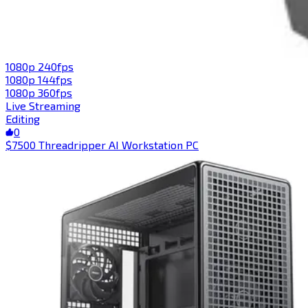
1080p 240fps​​​​‌ ‍ ​‍​‍‌‍ ‌ ​‍‌‍‍‌‌‍‌ ‌‍‍‌‌‍ ‍​‍​‍​ ‍‍​‍​‍‌ ​ ‌‍​‌‌‍ ‍‌‍‍‌‌ ‌​‌ ‍‌​‍ ‍‌‍‍‌‌‍ ​‍​‍​‍ ​​‍​‍‌‍‍​‌ ​‍‌‍‌‌‌‍‌‍​‍​‍​ ‍‍​‍​‍​‍ ‌‍​‌‌‍‌​‌‍ ‌‌‍‍‌‌‍ ‍​‍ ‌‍‍‌‌‍ ‍‌ ‌​‌‍‌‌‌‍ ‍‌ ‌​​‍ ‌‍‌‌‌‍‌​‌‍‍‌‌ ‌​​‍ ‌‍ ‌‌‍ ‌‍‌​‌‍‌‌​ ‌‌ ​​‌ ​‍‌‍‌‌‌ ​ ‌‍‌‌‌‍ ‍‌ ‌​‌‍​‌‌ ‌​‌‍‍‌‌‍ ‌‍ ‍​ ‍ ‌‍‍‌‌‍‌​​ ‌‌‍​‍​ ​​‌‍‌​‌‍​ ‌‍‌‌‌‍​‍​ ​‌​ ​​​‍ ‌‌‍‌​‌‍‌​​ ​‌​ ​​​‍ ‌​ ‌​‌‍​‌​ ‌ ​ ‌‍​‍ ‌‌‍​‍‌‍‌​‌‍​‍‌‍​‌​‍ ‌​ ​‍‌‍‌‍‌‍​ ​ ​‌​ ​‍​ ‍​​ ‌‌​ ‌ ​ ​ ​ ‌ ​ ​ ‌‍‌‌​ ‍ ‌ ‌​‌ ‍‌‌ ​​‌‍‌‌​ ‌‌ ​​‌‍‌‌‌ ​‍‌‍‌‍‌‍ ‌ ​‍‌‍ ‌‌‍​‌‌‍ ‍‌‍​ ‌‍‌‌​ ‍ ‌ ​​‌‍​‌‌ ‌​‌‍‍​​ ‌‌‍ ‍‌‍​‌‌‍ ‌‌‍‌‌​ ‌‍​‍‌‍​‌‌ ​ ‌‍‌‌‌‌‌‌‌ ​‍‌‍ ​​ ‌​‍‌‌​ ​‍‌​‌‍‌‍​‌‌‍‌​‌‍ ‌‌‍‍‌‌‍ ‍​‍‌‍‌‍‍‌‌‍‌​​ ‌‌‍​‍​ ​​‌‍‌​‌‍​ ‌‍‌‌‌‍​‍​ ​‌​ ​​​‍ ‌‌‍‌​‌‍‌​​ ​‌​ ​​​‍ ‌​ ‌​‌‍​‌​ ‌ ​ ‌‍​‍ ‌‌‍​‍‌‍‌​‌‍​‍‌‍​‌​‍ ‌​ ​‍‌‍‌‍‌‍​ ​ ​‌​ ​‍​ ‍​​ ‌‌​ ‌ ​ ​ ​ ‌ ​ ​ ‌‍‌‌​‍‌‍‌ ‌​‌ ‍‌‌ ​​‌‍‌‌​ ‌‌ ​​‌‍‌‌‌ ​‍‌‍‌‍‌‍ ‌ ​‍‌‍ ‌‌‍​‌‌‍ ‍‌‍​ ‌‍‌‌​‍‌‍‌ ​​‌‍​‌‌ ‌​‌‍‍​​ ‌‌‍ ‍‌‍​‌‌‍ ‌‌‍‌‌​‍‌‍‌ ​​‌‍‌‌‌ ​‍‌ ​ ‌ ​​‌‍‌‌‌‍​ ‌ ‌​‌‍‍‌‌ ‌‍‌‍‌‌​ ‌‌ ​​‌ ‌‌‌‍​‍‌‍ ​‌‍‍‌‌ ​ ‌‍‍​‌‍‌‌‌‍‌​​‍​‍‌ ‌
1080p 144fps​​​​‌ ‍ ​‍​‍‌‍ ‌ ​‍‌‍‍‌‌‍‌ ‌‍‍‌‌‍ ‍​‍​‍​ ‍‍​‍​‍‌ ​ ‌‍​‌‌‍ ‍‌‍‍‌‌ ‌​‌ ‍‌​‍ ‍‌‍‍‌‌‍ ​‍​‍​‍ ​​‍​‍‌‍‍​‌ ​‍‌‍‌‌‌‍‌‍​‍​‍​ ‍‍​‍​‍​‍ ‌‍​‌‌‍‌​‌‍ ‌‌‍‍‌‌‍ ‍​‍ ‌‍‍‌‌‍ ‍‌ ‌​‌‍‌‌‌‍ ‍‌ ‌​​‍ ‌‍‌‌‌‍‌​‌‍‍‌‌ ‌​​‍ ‌‍ ‌‌‍ ‌‍‌​‌‍‌‌​ ‌‌ ​​‌ ​‍‌‍‌‌‌ ​ ‌‍‌‌‌‍ ‍‌ ‌​‌‍​‌‌ ‌​‌‍‍‌‌‍ ‌‍ ‍​ ‍ ‌‍‍‌‌‍‌​​ ‌​ ‍‌​ ​​​ ‌‌​ ‌‌​ ‍​​ ‌‍‌‍‌​​ ‌​​‍ ‌‌‍‌​​ ‍​‌‍‌‌‌‍‌​​‍ ‌​ ‌​​ ​‍‌‍​‌‌‍‌‍​‍ ‌‌‍​‍​ ‌​‌‍‌​‌‍‌‌​‍ ‌‌‍​‍​ ‍​‌‍‌​​ ‌‍‌‍‌‌​ ‌‌​ ​​‌‍​‌​ ​​​ ‍​​ ​ ​ ‌​​ ‍ ‌ ‌​‌ ‍‌‌ ​​‌‍‌‌​ ‌‌ ​​‌‍‌‌‌ ​‍‌‍‌‍‌‍ ‌ ​‍‌‍ ‌‌‍​‌‌‍ ‍‌‍​ ‌‍‌‌​ ‍ ‌ ​​‌‍​‌‌ ‌​‌‍‍​​ ‌‌‍ ‍‌‍​‌‌‍ ‌‌‍‌‌​ ‌‍​‍‌‍​‌‌ ​ ‌‍‌‌‌‌‌‌‌ ​‍‌‍ ​​ ‌​‍‌‌​ ​‍‌​‌‍‌‍​‌‌‍‌​‌‍ ‌‌‍‍‌‌‍ ‍​‍‌‍‌‍‍‌‌‍‌​​ ‌​ ‍‌​ ​​​ ‌‌​ ‌‌​ ‍​​ ‌‍‌‍‌​​ ‌​​‍ ‌‌‍‌​​ ‍​‌‍‌‌‌‍‌​​‍ ‌​ ‌​​ ​‍‌‍​‌‌‍‌‍​‍ ‌‌‍​‍​ ‌​‌‍‌​‌‍‌‌​‍ ‌‌‍​‍​ ‍​‌‍‌​​ ‌‍‌‍‌‌​ ‌‌​ ​​‌‍​‌​ ​​​ ‍​​ ​ ​ ‌​​‍‌‍‌ ‌​‌ ‍‌‌ ​​‌‍‌‌​ ‌‌ ​​‌‍‌‌‌ ​‍‌‍‌‍‌‍ ‌ ​‍‌‍ ‌‌‍​‌‌‍ ‍‌‍​ ‌‍‌‌​‍‌‍‌ ​​‌‍​‌‌ ‌​‌‍‍​​ ‌‌‍ ‍‌‍​‌‌‍ ‌‌‍‌‌​‍‌‍‌ ​​‌‍‌‌‌ ​‍‌ ​ ‌ ​​‌‍‌‌‌‍​ ‌ ‌​‌‍‍‌‌ ‌‍‌‍‌‌​ ‌‌ ​​‌ ‌‌‌‍​‍‌‍ ​‌‍‍‌‌ ​ ‌‍‍​‌‍‌‌‌‍‌​​‍​‍‌ ‌
1080p 360fps​​​​‌ ‍ ​‍​‍‌‍ ‌ ​‍‌‍‍‌‌‍‌ ‌‍‍‌‌‍ ‍​‍​‍​ ‍‍​‍​‍‌ ​ ‌‍​‌‌‍ ‍‌‍‍‌‌ ‌​‌ ‍‌​‍ ‍‌‍‍‌‌‍ ​‍​‍​‍ ​​‍​‍‌‍‍​‌ ​‍‌‍‌‌‌‍‌‍​‍​‍​ ‍‍​‍​‍​‍ ‌‍​‌‌‍‌​‌‍ ‌‌‍‍‌‌‍ ‍​‍ ‌‍‍‌‌‍ ‍‌ ‌​‌‍‌‌‌‍ ‍‌ ‌​​‍ ‌‍‌‌‌‍‌​‌‍‍‌‌ ‌​​‍ ‌‍ ‌‌‍ ‌‍‌​‌‍‌‌​ ‌‌ ​​‌ ​‍‌‍‌‌‌ ​ ‌‍‌‌‌‍ ‍‌ ‌​‌‍​‌‌ ‌​‌‍‍‌‌‍ ‌‍ ‍​ ‍ ‌‍‍‌‌‍‌​​ ‌‌‍‌​‌‍​ ‌‍‌‍​ ‍‌​ ​​‌‍​‍‌‍‌‌‌‍‌​​‍ ‌‌‍‌​​ ‌ ​ ​‍‌‍‌‌​‍ ‌​ ‌​​ ​ ‌‍‌‌‌‍​‍​‍ ‌​ ‍‌‌‍‌‌​ ​​‌‍​ ​‍ ‌​ ‌ ​ ​‍​ ​​​ ‌‍‌‍​ ‌‍‌​​ ‌‍​ ​‍​ ​‌‌‍​‍​ ‌ ‌‍​‍​ ‍ ‌ ‌​‌ ‍‌‌ ​​‌‍‌‌​ ‌‌ ​​‌‍‌‌‌ ​‍‌‍‌‍‌‍ ‌ ​‍‌‍ ‌‌‍​‌‌‍ ‍‌‍​ ‌‍‌‌​ ‍ ‌ ​​‌‍​‌‌ ‌​‌‍‍​​ ‌‌‍ ‍‌‍​‌‌‍ ‌‌‍‌‌​ ‌‍​‍‌‍​‌‌ ​ ‌‍‌‌‌‌‌‌‌ ​‍‌‍ ​​ ‌​‍‌‌​ ​‍‌​‌‍‌‍​‌‌‍‌​‌‍ ‌‌‍‍‌‌‍ ‍​‍‌‍‌‍‍‌‌‍‌​​ ‌‌‍‌​‌‍​ ‌‍‌‍​ ‍‌​ ​​‌‍​‍‌‍‌‌‌‍‌​​‍ ‌‌‍‌​​ ‌ ​ ​‍‌‍‌‌​‍ ‌​ ‌​​ ​ ‌‍‌‌‌‍​‍​‍ ‌​ ‍‌‌‍‌‌​ ​​‌‍​ ​‍ ‌​ ‌ ​ ​‍​ ​​​ ‌‍‌‍​ ‌‍‌​​ ‌‍​ ​‍​ ​‌‌‍​‍​ ‌ ‌‍​‍​‍‌‍‌ ‌​‌ ‍‌‌ ​​‌‍‌‌​ ‌‌ ​​‌‍‌‌‌ ​‍‌‍‌‍‌‍ ‌ ​‍‌‍ ‌‌‍​‌‌‍ ‍‌‍​ ‌‍‌‌​‍‌‍‌ ​​‌‍​‌‌ ‌​‌‍‍​​ ‌‌‍ ‍‌‍​‌‌‍ ‌‌‍‌‌​‍‌‍‌ ​​‌‍‌‌‌ ​‍‌ ​ ‌ ​​‌‍‌‌‌‍​ ‌ ‌​‌‍‍‌‌ ‌‍‌‍‌‌​ ‌‌ ​​‌ ‌‌‌‍​‍‌‍ ​‌‍‍‌‌ ​ ‌‍‍​‌‍‌‌‌‍‌​​‍​‍‌ ‌
Live Streaming​​​​‌ ‍ ​‍​‍‌‍ ‌ ​‍‌‍‍‌‌‍‌ ‌‍‍‌‌‍ ‍​‍​‍​ ‍‍​‍​‍‌ ​ ‌‍​‌‌‍ ‍‌‍‍‌‌ ‌​‌ ‍‌​‍ ‍‌‍‍‌‌‍ ​‍​‍​‍ ​​‍​‍‌‍‍​‌ ​‍‌‍‌‌‌‍‌‍​‍​‍​ ‍‍​‍​‍​‍ ‌‍​‌‌‍‌​‌‍ ‌‌‍‍‌‌‍ ‍​‍ ‌‍‍‌‌‍ ‍‌ ‌​‌‍‌‌‌‍ ‍‌ ‌​​‍ ‌‍‌‌‌‍‌​‌‍‍‌‌ ‌​​‍ ‌‍ ‌‌‍ ‌‍‌​‌‍‌‌​ ‌‌ ​​‌ ​‍‌‍‌‌‌ ​ ‌‍‌‌‌‍ ‍‌ ‌​‌‍​‌‌ ‌​‌‍‍‌‌‍ ‌‍ ‍​ ‍ ‌‍‍‌‌‍‌​​ ‌​ ​‌‌‍​‍​ ‌‍‌‍​‌‌‍​ ​ ​‌‌‍​‍​ ​‍​‍ ‌‌‍‌​​ ‌ ​ ‍​​ ‌‍​‍ ‌​ ‌​​ ‍​‌‍‌‌​ ‍‌​‍ ‌‌‍​‍​ ​‌‌‍‌‌‌‍‌​​‍ ‌​ ​​‌‍​‍​ ‍‌​ ‌ ‌‍​‍‌‍‌​​ ‌ ​ ‌ ​ ​‌‌‍‌​​ ​​‌‍‌​​ ‍ ‌ ‌​‌ ‍‌‌ ​​‌‍‌‌​ ‌‌ ‌​‌‍​‌‌‍‌ ​ ‍ ‌ ​​‌‍​‌‌ ‌​‌‍‍​​ ‌‌‍ ‍‌‍​‌‌‍ ‌‌‍‌‌​ ‌‍​‍‌‍​‌‌ ​ ‌‍‌‌‌‌‌‌‌ ​‍‌‍ ​​ ‌​‍‌‌​ ​‍‌​‌‍‌‍​‌‌‍‌​‌‍ ‌‌‍‍‌‌‍ ‍​‍‌‍‌‍‍‌‌‍‌​​ ‌​ ​‌‌‍​‍​ ‌‍‌‍​‌‌‍​ ​ ​‌‌‍​‍​ ​‍​‍ ‌‌‍‌​​ ‌ ​ ‍​​ ‌‍​‍ ‌​ ‌​​ ‍​‌‍‌‌​ ‍‌​‍ ‌‌‍​‍​ ​‌‌‍‌‌‌‍‌​​‍ ‌​ ​​‌‍​‍​ ‍‌​ ‌ ‌‍​‍‌‍‌​​ ‌ ​ ‌ ​ ​‌‌‍‌​​ ​​‌‍‌​​‍‌‍‌ ‌​‌ ‍‌‌ ​​‌‍‌‌​ ‌‌ ‌​‌‍​‌‌‍‌ ​‍‌‍‌ ​​‌‍​‌‌ ‌​‌‍‍​​ ‌‌‍ ‍‌‍​‌‌‍ ‌‌‍‌‌​‍‌‍‌ ​​‌‍‌‌‌ ​‍‌ ​ ‌ ​​‌‍‌‌‌‍​ ‌ ‌​‌‍‍‌‌ ‌‍‌‍‌‌​ ‌‌ ​​‌ ‌‌‌‍​‍‌‍ ​‌‍‍‌‌ ​ ‌‍‍​‌‍‌‌‌‍‌​​‍​‍‌ ‌
Editing​​​​‌ ‍ ​‍​‍‌‍ ‌ ​‍‌‍‍‌‌‍‌ ‌‍‍‌‌‍ ‍​‍​‍​ ‍‍​‍​‍‌ ​ ‌‍​‌‌‍ ‍‌‍‍‌‌ ‌​‌ ‍‌​‍ ‍‌‍‍‌‌‍ ​‍​‍​‍ ​​‍​‍‌‍‍​‌ ​‍‌‍‌‌‌‍‌‍​‍​‍​ ‍‍​‍​‍​‍ ‌‍​‌‌‍‌​‌‍ ‌‌‍‍‌‌‍ ‍​‍ ‌‍‍‌‌‍ ‍‌ ‌​‌‍‌‌‌‍ ‍‌ ‌​​‍ ‌‍‌‌‌‍‌​‌‍‍‌‌ ‌​​‍ ‌‍ ‌‌‍ ‌‍‌​‌‍‌‌​ ‌‌ ​​‌ ​‍‌‍‌‌‌ ​ ‌‍‌‌‌‍ ‍‌ ‌​‌‍​‌‌ ‌​‌‍‍‌‌‍ ‌‍ ‍​ ‍ ‌‍‍‌‌‍‌​​ ‌‌‍‌​​ ‌ ‌‍​‍‌‍‌​​ ​‌‌‍​ ​ ‌‍​ ‌​​‍ ‌​ ​‍​ ‌ ​ ‌​​ ‍‌​‍ ‌​ ‌​​ ​‍​ ​ ​ ‍‌​‍ ‌​ ‍​​ ​​​ ‌​‌‍‌‍​‍ ‌​ ‌‍‌‍‌‍‌‍​ ​ ‌‌​ ‌‌‌‍‌​​ ​‌​ ‌ ‌‍​‍‌‍​‍‌‍‌‌​ ​‌​ ‍ ‌ ‌​‌ ‍‌‌ ​​‌‍‌‌​ ‌‌ ‌​‌‍​‌‌‍‌ ​ ‍ ‌ ​​‌‍​‌‌ ‌​‌‍‍​​ ‌‌‍ ‍‌‍​‌‌‍ ‌‌‍‌‌​ ‌‍​‍‌‍​‌‌ ​ ‌‍‌‌‌‌‌‌‌ ​‍‌‍ ​​ ‌​‍‌‌​ ​‍‌​‌‍‌‍​‌‌‍‌​‌‍ ‌‌‍‍‌‌‍ ‍​‍‌‍‌‍‍‌‌‍‌​​ ‌‌‍‌​​ ‌ ‌‍​‍‌‍‌​​ ​‌‌‍​ ​ ‌‍​ ‌​​‍ ‌​ ​‍​ ‌ ​ ‌​​ ‍‌​‍ ‌​ ‌​​ ​‍​ ​ ​ ‍‌​‍ ‌​ ‍​​ ​​​ ‌​‌‍‌‍​‍ ‌​ ‌‍‌‍‌‍‌‍​ ​ ‌‌​ ‌‌‌‍‌​​ ​‌​ ‌ ‌‍​‍‌‍​‍‌‍‌‌​ ​‌​‍‌‍‌ ‌​‌ ‍‌‌ ​​‌‍‌‌​ ‌‌ ‌​‌‍​‌‌‍‌ ​‍‌‍‌ ​​‌‍​‌‌ ‌​‌‍‍​​ ‌‌‍ ‍‌‍​‌‌‍ ‌‌‍‌‌​‍‌‍‌ ​​‌‍‌‌‌ ​‍‌ ​ ‌ ​​‌‍‌‌‌‍​ ‌ ‌​‌‍‍‌‌ ‌‍‌‍‌‌​ ‌‌ ​​‌ ‌‌‌‍​‍‌‍ ​‌‍‍‌‌ ​ ‌‍‍​‌‍‌‌‌‍‌​​‍​‍‌ ‌
0
$7500 Threadripper AI Workstation PC​​​​‌ ‍ ​‍​‍‌‍ ‌ ​‍‌‍‍‌‌‍‌ ‌‍‍‌‌‍ ‍​‍​‍​ ‍‍​‍​‍‌ ​ ‌‍​‌‌‍ ‍‌‍‍‌‌ ‌​‌ ‍‌​‍ ‍‌‍‍‌‌‍ ​‍​‍​‍ ​​‍​‍‌‍‍​‌ ​‍‌‍‌‌‌‍‌‍​‍​‍​ ‍‍​‍​‍​‍ ‌‍​‌‌‍‌​‌‍ ‌‌‍‍‌‌‍ ‍​‍ ‌‍‍‌‌‍ ‍‌ ‌​‌‍‌‌‌‍ ‍‌ ‌​​‍ ‌‍‌‌‌‍‌​‌‍‍‌‌ ‌​​‍ ‌‍ ‌‌‍ ‌‍‌​‌‍‌‌​ ‌‌ ​​‌ ​‍‌‍‌‌‌ ​ ‌‍‌‌‌‍ ‍‌ ‌​‌‍​‌‌ ‌​‌‍‍‌‌‍ ‌‍ ‍​ ‍ ‌‍‍‌‌‍‌​​ ‌​ ‌ ​ ​ ‌‍‌‌​ ​ ​ ‌​‌‍‌‌​ ‌‍​ ‌‍​‍ ‌​ ‌‌​ ‌‌​ ‌ ​ ​​​‍ ‌​ ‌​​ ‌‍‌‍​ ‌‍​‍​‍ ‌‌‍​‍‌‍‌‍​ ‍​​ ‌ ​‍ ‌​ ​‍‌‍​ ​ ‌‌​ ‌​​ ‍‌​ ‌‌‌‍‌​​ ​ ​ ‌ ​ ‍​​ ‌‍​ ‌​​ ‍ ‌ ‌​‌ ‍‌‌ ​​‌‍‌‌​ ‌‌‍​‍‌ ‌‌‌‍‍‌‌‍ ​‌‍‌​​ ‍ ‌ ​​‌‍​‌‌ ‌​‌‍‍​​ ‌‌‍‍‌​ ​‌​ ‍​‌‍ ‍‌‌ ‌‍ ‍‌‍​‌‌‍ ‌‌‍‌‌​‍‌‌​ ‌‌‌​​‍‌‌ ‌‍‍ ‌‍‌‌‌ ‍‌​‍‌‌​ ​ ‌​‌​​‍‌‌​ ​ ‌​‌​​‍‌‌​ ​‍​ ​‍‌‍‌‌‌‍ ‍​‍‌‌​ ​‍​ ​‍​‍‌‌​ ‌‌‌​‌​​‍ ‍‌ ‌‍‌‍​‌‌‍ ​‌ ‌‌‌‍‌‌​ ‌‍​‍‌‍​‌‌ ​ ‌‍‌‌‌‌‌‌‌ ​‍‌‍ ​​ ‌​‍‌‌​ ​‍‌​‌‍‌‍​‌‌‍‌​‌‍ ‌‌‍‍‌‌‍ ‍​‍‌‍‌‍‍‌‌‍‌​​ ‌​ ‌ ​ ​ ‌‍‌‌​ ​ ​ ‌​‌‍‌‌​ ‌‍​ ‌‍​‍ ‌​ ‌‌​ ‌‌​ ‌ ​ ​​​‍ ‌​ ‌​​ ‌‍‌‍​ ‌‍​‍​‍ ‌‌‍​‍‌‍‌‍​ ‍​​ ‌ ​‍ ‌​ ​‍‌‍​ ​ ‌‌​ ‌​​ ‍‌​ ‌‌‌‍‌​​ ​ ​ ‌ ​ ‍​​ ‌‍​ ‌​​‍‌‍‌ ‌​‌ ‍‌‌ ​​‌‍‌‌​ ‌‌‍​‍‌ ‌‌‌‍‍‌‌‍ ​‌‍‌​​‍‌‍‌ ​​‌‍​‌‌ ‌​‌‍‍​​ ‌‌‍‍‌​ ​‌​ ‍​‌‍ ‍‌‌ ‌‍ ‍‌‍​‌‌‍ ‌‌‍‌‌​‍‌‌​ ‌‌‌​​‍‌‌ ‌‍‍ ‌‍‌‌‌ ‍‌​‍‌‌​ ​ ‌​‌​​‍‌‌​ ​ ‌​‌​​‍‌‌​ ​‍​ ​‍‌‍‌‌‌‍ ‍​‍‌‌​ ​‍​ ​‍​‍‌‌​ ‌‌‌​‌​​‍ ‍‌ ‌‍‌‍​‌‌‍ ​‌ ‌‌‌‍‌‌​‍‌‍‌ ​​‌‍‌‌‌ ​‍‌ ​ ‌ ​​‌‍‌‌‌‍​ ‌ ‌​‌‍‍‌‌ ‌‍‌‍‌‌​ ‌‌ ​​‌ ‌‌‌‍​‍‌‍ ​‌‍‍‌‌ ​ ‌‍‍​‌‍‌‌‌‍‌​​‍​‍‌ ‌