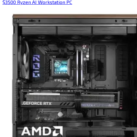
$3500 Ryzen AI Workstation PC​​​​‌ ‍ ​‍​‍‌‍ ‌ ​‍‌‍‍‌‌‍‌ ‌‍‍‌‌‍ ‍​‍​‍​ ‍‍​‍​‍‌ ​ ‌‍​‌‌‍ ‍‌‍‍‌‌ ‌​‌ ‍‌​‍ ‍‌‍‍‌‌‍ ​‍​‍​‍ ​​‍​‍‌‍‍​‌ ​‍‌‍‌‌‌‍‌‍​‍​‍​ ‍‍​‍​‍​‍ ‌‍​‌‌‍‌​‌‍ ‌‌‍‍‌‌‍ ‍​‍ ‌‍‍‌‌‍ ‍‌ ‌​‌‍‌‌‌‍ ‍‌ ‌​​‍ ‌‍‌‌‌‍‌​‌‍‍‌‌ ‌​​‍ ‌‍ ‌‌‍ ‌‍‌​‌‍‌‌​ ‌‌ ​​‌ ​‍‌‍‌‌‌ ​ ‌‍‌‌‌‍ ‍‌ ‌​‌‍​‌‌ ‌​‌‍‍‌‌‍ ‌‍ ‍​ ‍ ‌‍‍‌‌‍‌​​ ‌​ ‍​‌‍‌‍​ ‌‌‌‍‌‌​ ‌ ​ ​ ​ ‍‌‌‍‌​​‍ ‌​ ​​​ ​ ​ ​‌‌‍‌‍​‍ ‌​ ‌​​ ​‍​ ‌ ​ ‌​​‍ ‌‌‍​‌​ ​​‌‍​‌‌‍​‌​‍ ‌‌‍‌‍‌‍​ ​ ‌ ‌‍​‍​ ​‌‌‍‌‌​ ‍‌​ ​​​ ‍​‌‍​‌​ ‌‍​ ‌​​ ‍ ‌ ‌​‌ ‍‌‌ ​​‌‍‌‌​ ‌‌‍​‍‌ ‌‌‌‍‍‌‌‍ ​‌‍‌​​ ‍ ‌ ​​‌‍​‌‌ ‌​‌‍‍​​ ‌‌‍‍‌​ ​‌​ ‍​‌‍ ‍‌‌ ‌‍ ‍‌‍​‌‌‍ ‌‌‍‌‌​‍‌‌​ ‌‌‌​​‍‌‌ ‌‍‍ ‌‍‌‌‌ ‍‌​‍‌‌​ ​ ‌​‌​​‍‌‌​ ​ ‌​‌​​‍‌‌​ ​‍​ ​‍‌‍‌‌‌‍ ‍​‍‌‌​ ​‍​ ​‍​‍‌‌​ ‌‌‌​‌​​‍ ‍‌ ‌‍‌‍​‌‌‍ ​‌ ‌‌‌‍‌‌​ ‌‍​‍‌‍​‌‌ ​ ‌‍‌‌‌‌‌‌‌ ​‍‌‍ ​​ ‌​‍‌‌​ ​‍‌​‌‍‌‍​‌‌‍‌​‌‍ ‌‌‍‍‌‌‍ ‍​‍‌‍‌‍‍‌‌‍‌​​ ‌​ ‍​‌‍‌‍​ ‌‌‌‍‌‌​ ‌ ​ ​ ​ ‍‌‌‍‌​​‍ ‌​ ​​​ ​ ​ ​‌‌‍‌‍​‍ ‌​ ‌​​ ​‍​ ‌ ​ ‌​​‍ ‌‌‍​‌​ ​​‌‍​‌‌‍​‌​‍ ‌‌‍‌‍‌‍​ ​ ‌ ‌‍​‍​ ​‌‌‍‌‌​ ‍‌​ ​​​ ‍​‌‍​‌​ ‌‍​ ‌​​‍‌‍‌ ‌​‌ ‍‌‌ ​​‌‍‌‌​ ‌‌‍​‍‌ ‌‌‌‍‍‌‌‍ ​‌‍‌​​‍‌‍‌ ​​‌‍​‌‌ ‌​‌‍‍​​ ‌‌‍‍‌​ ​‌​ ‍​‌‍ ‍‌‌ ‌‍ ‍‌‍​‌‌‍ ‌‌‍‌‌​‍‌‌​ ‌‌‌​​‍‌‌ ‌‍‍ ‌‍‌‌‌ ‍‌​‍‌‌​ ​ ‌​‌​​‍‌‌​ ​ ‌​‌​​‍‌‌​ ​‍​ ​‍‌‍‌‌‌‍ ‍​‍‌‌​ ​‍​ ​‍​‍‌‌​ ‌‌‌​‌​​‍ ‍‌ ‌‍‌‍​‌‌‍ ​‌ ‌‌‌‍‌‌​‍‌‍‌ ​​‌‍‌‌‌ ​‍‌ ​ ‌ ​​‌‍‌‌‌‍​ ‌ ‌​‌‍‍‌‌ ‌‍‌‍‌‌​ ‌‌ ​​‌ ‌‌‌‍​‍‌‍ ​‌‍‍‌‌ ​ ‌‍‍​‌‍‌‌‌‍‌​​‍​‍‌ ‌