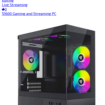
Editing​​​​‌ ‍ ​‍​‍‌‍ ‌ ​‍‌‍‍‌‌‍‌ ‌‍‍‌‌‍ ‍​‍​‍​ ‍‍​‍​‍‌ ​ ‌‍​‌‌‍ ‍‌‍‍‌‌ ‌​‌ ‍‌​‍ ‍‌‍‍‌‌‍ ​‍​‍​‍ ​​‍​‍‌‍‍​‌ ​‍‌‍‌‌‌‍‌‍​‍​‍​ ‍‍​‍​‍​‍ ‌‍​‌‌‍‌​‌‍ ‌‌‍‍‌‌‍ ‍​‍ ‌‍‍‌‌‍ ‍‌ ‌​‌‍‌‌‌‍ ‍‌ ‌​​‍ ‌‍‌‌‌‍‌​‌‍‍‌‌ ‌​​‍ ‌‍ ‌‌‍ ‌‍‌​‌‍‌‌​ ‌‌ ​​‌ ​‍‌‍‌‌‌ ​ ‌‍‌‌‌‍ ‍‌ ‌​‌‍​‌‌ ‌​‌‍‍‌‌‍ ‌‍ ‍​ ‍ ‌‍‍‌‌‍‌​​ ‌‌‍‌​​ ‌ ‌‍​‍‌‍‌​​ ​‌‌‍​ ​ ‌‍​ ‌​​‍ ‌​ ​‍​ ‌ ​ ‌​​ ‍‌​‍ ‌​ ‌​​ ​‍​ ​ ​ ‍‌​‍ ‌​ ‍​​ ​​​ ‌​‌‍‌‍​‍ ‌​ ‌‍‌‍‌‍‌‍​ ​ ‌‌​ ‌‌‌‍‌​​ ​‌​ ‌ ‌‍​‍‌‍​‍‌‍‌‌​ ​‌​ ‍ ‌ ‌​‌ ‍‌‌ ​​‌‍‌‌​ ‌‌ ‌​‌‍​‌‌‍‌ ​ ‍ ‌ ​​‌‍​‌‌ ‌​‌‍‍​​ ‌‌‍ ‍‌‍​‌‌‍ ‌‌‍‌‌​ ‌‍​‍‌‍​‌‌ ​ ‌‍‌‌‌‌‌‌‌ ​‍‌‍ ​​ ‌​‍‌‌​ ​‍‌​‌‍‌‍​‌‌‍‌​‌‍ ‌‌‍‍‌‌‍ ‍​‍‌‍‌‍‍‌‌‍‌​​ ‌‌‍‌​​ ‌ ‌‍​‍‌‍‌​​ ​‌‌‍​ ​ ‌‍​ ‌​​‍ ‌​ ​‍​ ‌ ​ ‌​​ ‍‌​‍ ‌​ ‌​​ ​‍​ ​ ​ ‍‌​‍ ‌​ ‍​​ ​​​ ‌​‌‍‌‍​‍ ‌​ ‌‍‌‍‌‍‌‍​ ​ ‌‌​ ‌‌‌‍‌​​ ​‌​ ‌ ‌‍​‍‌‍​‍‌‍‌‌​ ​‌​‍‌‍‌ ‌​‌ ‍‌‌ ​​‌‍‌‌​ ‌‌ ‌​‌‍​‌‌‍‌ ​‍‌‍‌ ​​‌‍​‌‌ ‌​‌‍‍​​ ‌‌‍ ‍‌‍​‌‌‍ ‌‌‍‌‌​‍‌‍‌ ​​‌‍‌‌‌ ​‍‌ ​ ‌ ​​‌‍‌‌‌‍​ ‌ ‌​‌‍‍‌‌ ‌‍‌‍‌‌​ ‌‌ ​​‌ ‌‌‌‍​‍‌‍ ​‌‍‍‌‌ ​ ‌‍‍​‌‍‌‌‌‍‌​​‍​‍‌ ‌
Live Streaming​​​​‌ ‍ ​‍​‍‌‍ ‌ ​‍‌‍‍‌‌‍‌ ‌‍‍‌‌‍ ‍​‍​‍​ ‍‍​‍​‍‌ ​ ‌‍​‌‌‍ ‍‌‍‍‌‌ ‌​‌ ‍‌​‍ ‍‌‍‍‌‌‍ ​‍​‍​‍ ​​‍​‍‌‍‍​‌ ​‍‌‍‌‌‌‍‌‍​‍​‍​ ‍‍​‍​‍​‍ ‌‍​‌‌‍‌​‌‍ ‌‌‍‍‌‌‍ ‍​‍ ‌‍‍‌‌‍ ‍‌ ‌​‌‍‌‌‌‍ ‍‌ ‌​​‍ ‌‍‌‌‌‍‌​‌‍‍‌‌ ‌​​‍ ‌‍ ‌‌‍ ‌‍‌​‌‍‌‌​ ‌‌ ​​‌ ​‍‌‍‌‌‌ ​ ‌‍‌‌‌‍ ‍‌ ‌​‌‍​‌‌ ‌​‌‍‍‌‌‍ ‌‍ ‍​ ‍ ‌‍‍‌‌‍‌​​ ‌​ ​‌‌‍​‍​ ‌‍‌‍​‌‌‍​ ​ ​‌‌‍​‍​ ​‍​‍ ‌‌‍‌​​ ‌ ​ ‍​​ ‌‍​‍ ‌​ ‌​​ ‍​‌‍‌‌​ ‍‌​‍ ‌‌‍​‍​ ​‌‌‍‌‌‌‍‌​​‍ ‌​ ​​‌‍​‍​ ‍‌​ ‌ ‌‍​‍‌‍‌​​ ‌ ​ ‌ ​ ​‌‌‍‌​​ ​​‌‍‌​​ ‍ ‌ ‌​‌ ‍‌‌ ​​‌‍‌‌​ ‌‌ ‌​‌‍​‌‌‍‌ ​ ‍ ‌ ​​‌‍​‌‌ ‌​‌‍‍​​ ‌‌‍ ‍‌‍​‌‌‍ ‌‌‍‌‌​ ‌‍​‍‌‍​‌‌ ​ ‌‍‌‌‌‌‌‌‌ ​‍‌‍ ​​ ‌​‍‌‌​ ​‍‌​‌‍‌‍​‌‌‍‌​‌‍ ‌‌‍‍‌‌‍ ‍​‍‌‍‌‍‍‌‌‍‌​​ ‌​ ​‌‌‍​‍​ ‌‍‌‍​‌‌‍​ ​ ​‌‌‍​‍​ ​‍​‍ ‌‌‍‌​​ ‌ ​ ‍​​ ‌‍​‍ ‌​ ‌​​ ‍​‌‍‌‌​ ‍‌​‍ ‌‌‍​‍​ ​‌‌‍‌‌‌‍‌​​‍ ‌​ ​​‌‍​‍​ ‍‌​ ‌ ‌‍​‍‌‍‌​​ ‌ ​ ‌ ​ ​‌‌‍‌​​ ​​‌‍‌​​‍‌‍‌ ‌​‌ ‍‌‌ ​​‌‍‌‌​ ‌‌ ‌​‌‍​‌‌‍‌ ​‍‌‍‌ ​​‌‍​‌‌ ‌​‌‍‍​​ ‌‌‍ ‍‌‍​‌‌‍ ‌‌‍‌‌​‍‌‍‌ ​​‌‍‌‌‌ ​‍‌ ​ ‌ ​​‌‍‌‌‌‍​ ‌ ‌​‌‍‍‌‌ ‌‍‌‍‌‌​ ‌‌ ​​‌ ‌‌‌‍​‍‌‍ ​‌‍‍‌‌ ​ ‌‍‍​‌‍‌‌‌‍‌​​‍​‍‌ ‌
0
$1600 Gaming and Streaming PC​​​​‌ ‍ ​‍​‍‌‍ ‌ ​‍‌‍‍‌‌‍‌ ‌‍‍‌‌‍ ‍​‍​‍​ ‍‍​‍​‍‌ ​ ‌‍​‌‌‍ ‍‌‍‍‌‌ ‌​‌ ‍‌​‍ ‍‌‍‍‌‌‍ ​‍​‍​‍ ​​‍​‍‌‍‍​‌ ​‍‌‍‌‌‌‍‌‍​‍​‍​ ‍‍​‍​‍​‍ ‌‍​‌‌‍‌​‌‍ ‌‌‍‍‌‌‍ ‍​‍ ‌‍‍‌‌‍ ‍‌ ‌​‌‍‌‌‌‍ ‍‌ ‌​​‍ ‌‍‌‌‌‍‌​‌‍‍‌‌ ‌​​‍ ‌‍ ‌‌‍ ‌‍‌​‌‍‌‌​ ‌‌ ​​‌ ​‍‌‍‌‌‌ ​ ‌‍‌‌‌‍ ‍‌ ‌​‌‍​‌‌ ‌​‌‍‍‌‌‍ ‌‍ ‍​ ‍ ‌‍‍‌‌‍‌​​ ‌​ ​‌​ ‌​​ ‍‌‌‍‌​‌‍‌‍​ ‌‍​ ​‌‌‍‌​​‍ ‌​ ​‌​ ​‌​ ‌ ‌‍​‌​‍ ‌​ ‌​‌‍‌‍​ ‌ ​ ​‍​‍ ‌‌‍​‌​ ​‌‌‍‌‍​ ‌‌​‍ ‌​ ‌​​ ‌‍​ ​‍​ ‌ ​ ‌‍‌‍​‌​ ‌​​ ​‍‌‍‌‍​ ‌‌‌‍‌‍‌‍‌​​ ‍ ‌ ‌​‌ ‍‌‌ ​​‌‍‌‌​ ‌‌‍​‍‌ ‌‌‌‍‍‌‌‍ ​‌‍‌​​ ‍ ‌ ​​‌‍​‌‌ ‌​‌‍‍​​ ‌‌‍‍‌​ ​‌​ ‍​‌‍ ‍‌‌ ‌‍ ‍‌‍​‌‌‍ ‌‌‍‌‌​‍‌‌​ ‌‌‌​​‍‌‌ ‌‍‍ ‌‍‌‌‌ ‍‌​‍‌‌​ ​ ‌​‌​​‍‌‌​ ​ ‌​‌​​‍‌‌​ ​‍​ ​‍‌‍‌‌‌‍ ‍​‍‌‌​ ​‍​ ​‍​‍‌‌​ ‌‌‌​‌​​‍ ‍‌ ‌‍‌‍​‌‌‍ ​‌ ‌‌‌‍‌‌​ ‌‍​‍‌‍​‌‌ ​ ‌‍‌‌‌‌‌‌‌ ​‍‌‍ ​​ ‌​‍‌‌​ ​‍‌​‌‍‌‍​‌‌‍‌​‌‍ ‌‌‍‍‌‌‍ ‍​‍‌‍‌‍‍‌‌‍‌​​ ‌​ ​‌​ ‌​​ ‍‌‌‍‌​‌‍‌‍​ ‌‍​ ​‌‌‍‌​​‍ ‌​ ​‌​ ​‌​ ‌ ‌‍​‌​‍ ‌​ ‌​‌‍‌‍​ ‌ ​ ​‍​‍ ‌‌‍​‌​ ​‌‌‍‌‍​ ‌‌​‍ ‌​ ‌​​ ‌‍​ ​‍​ ‌ ​ ‌‍‌‍​‌​ ‌​​ ​‍‌‍‌‍​ ‌‌‌‍‌‍‌‍‌​​‍‌‍‌ ‌​‌ ‍‌‌ ​​‌‍‌‌​ ‌‌‍​‍‌ ‌‌‌‍‍‌‌‍ ​‌‍‌​​‍‌‍‌ ​​‌‍​‌‌ ‌​‌‍‍​​ ‌‌‍‍‌​ ​‌​ ‍​‌‍ ‍‌‌ ‌‍ ‍‌‍​‌‌‍ ‌‌‍‌‌​‍‌‌​ ‌‌‌​​‍‌‌ ‌‍‍ ‌‍‌‌‌ ‍‌​‍‌‌​ ​ ‌​‌​​‍‌‌​ ​ ‌​‌​​‍‌‌​ ​‍​ ​‍‌‍‌‌‌‍ ‍​‍‌‌​ ​‍​ ​‍​‍‌‌​ ‌‌‌​‌​​‍ ‍‌ ‌‍‌‍​‌‌‍ ​‌ ‌‌‌‍‌‌​‍‌‍‌ ​​‌‍‌‌‌ ​‍‌ ​ ‌ ​​‌‍‌‌‌‍​ ‌ ‌​‌‍‍‌‌ ‌‍‌‍‌‌​ ‌‌ ​​‌ ‌‌‌‍​‍‌‍ ​‌‍‍‌‌ ​ ‌‍‍​‌‍‌‌‌‍‌​​‍​‍‌ ‌