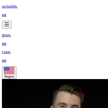
pcbuilds
.
gg
gpus
.
gg
cpus
.
gg
Region