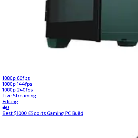
1080p 60fps​​​​‌ ‍ ​‍​‍‌‍ ‌ ​‍‌‍‍‌‌‍‌ ‌‍‍‌‌‍ ‍​‍​‍​ ‍‍​‍​‍‌ ​ ‌‍​‌‌‍ ‍‌‍‍‌‌ ‌​‌ ‍‌​‍ ‍‌‍‍‌‌‍ ​‍​‍​‍ ​​‍​‍‌‍‍​‌ ​‍‌‍‌‌‌‍‌‍​‍​‍​ ‍‍​‍​‍​‍ ‌‍​‌‌‍‌​‌‍ ‌‌‍‍‌‌‍ ‍​‍ ‌‍‍‌‌‍ ‍‌ ‌​‌‍‌‌‌‍ ‍‌ ‌​​‍ ‌‍‌‌‌‍‌​‌‍‍‌‌ ‌​​‍ ‌‍ ‌‌‍ ‌‍‌​‌‍‌‌​ ‌‌ ​​‌ ​‍‌‍‌‌‌ ​ ‌‍‌‌‌‍ ‍‌ ‌​‌‍​‌‌ ‌​‌‍‍‌‌‍ ‌‍ ‍​ ‍ ‌‍‍‌‌‍‌​​ ‌‌‍‌‌​ ​‍​ ‌‍​ ‌​‌‍‌‌‌‍​‌​ ‌‍​ ​‍​‍ ‌​ ‌​‌‍‌‍​ ​​‌‍‌‌​‍ ‌​ ‌​‌‍‌‌​ ​​​ ‍‌​‍ ‌​ ‍‌​ ‍‌‌‍​‌​ ‌ ​‍ ‌​ ‌ ‌‍​‌​ ‌‌​ ‌ ​ ‌‍​ ​‌​ ​‍‌‍​‍‌‍​‌​ ​​​ ​​​ ​‌​ ‍ ‌ ‌​‌ ‍‌‌ ​​‌‍‌‌​ ‌‌ ​​‌‍‌‌‌ ​‍‌‍‌‍‌‍ ‌ ​‍‌‍ ‌‌‍​‌‌‍ ‍‌‍​ ‌‍‌‌​ ‍ ‌ ​​‌‍​‌‌ ‌​‌‍‍​​ ‌‌‍ ‍‌‍​‌‌‍ ‌‌‍‌‌​ ‌‍​‍‌‍​‌‌ ​ ‌‍‌‌‌‌‌‌‌ ​‍‌‍ ​​ ‌​‍‌‌​ ​‍‌​‌‍‌‍​‌‌‍‌​‌‍ ‌‌‍‍‌‌‍ ‍​‍‌‍‌‍‍‌‌‍‌​​ ‌‌‍‌‌​ ​‍​ ‌‍​ ‌​‌‍‌‌‌‍​‌​ ‌‍​ ​‍​‍ ‌​ ‌​‌‍‌‍​ ​​‌‍‌‌​‍ ‌​ ‌​‌‍‌‌​ ​​​ ‍‌​‍ ‌​ ‍‌​ ‍‌‌‍​‌​ ‌ ​‍ ‌​ ‌ ‌‍​‌​ ‌‌​ ‌ ​ ‌‍​ ​‌​ ​‍‌‍​‍‌‍​‌​ ​​​ ​​​ ​‌​‍‌‍‌ ‌​‌ ‍‌‌ ​​‌‍‌‌​ ‌‌ ​​‌‍‌‌‌ ​‍‌‍‌‍‌‍ ‌ ​‍‌‍ ‌‌‍​‌‌‍ ‍‌‍​ ‌‍‌‌​‍‌‍‌ ​​‌‍​‌‌ ‌​‌‍‍​​ ‌‌‍ ‍‌‍​‌‌‍ ‌‌‍‌‌​‍‌‍‌ ​​‌‍‌‌‌ ​‍‌ ​ ‌ ​​‌‍‌‌‌‍​ ‌ ‌​‌‍‍‌‌ ‌‍‌‍‌‌​ ‌‌ ​​‌ ‌‌‌‍​‍‌‍ ​‌‍‍‌‌ ​ ‌‍‍​‌‍‌‌‌‍‌​​‍​‍‌ ‌
1080p 144fps​​​​‌ ‍ ​‍​‍‌‍ ‌ ​‍‌‍‍‌‌‍‌ ‌‍‍‌‌‍ ‍​‍​‍​ ‍‍​‍​‍‌ ​ ‌‍​‌‌‍ ‍‌‍‍‌‌ ‌​‌ ‍‌​‍ ‍‌‍‍‌‌‍ ​‍​‍​‍ ​​‍​‍‌‍‍​‌ ​‍‌‍‌‌‌‍‌‍​‍​‍​ ‍‍​‍​‍​‍ ‌‍​‌‌‍‌​‌‍ ‌‌‍‍‌‌‍ ‍​‍ ‌‍‍‌‌‍ ‍‌ ‌​‌‍‌‌‌‍ ‍‌ ‌​​‍ ‌‍‌‌‌‍‌​‌‍‍‌‌ ‌​​‍ ‌‍ ‌‌‍ ‌‍‌​‌‍‌‌​ ‌‌ ​​‌ ​‍‌‍‌‌‌ ​ ‌‍‌‌‌‍ ‍‌ ‌​‌‍​‌‌ ‌​‌‍‍‌‌‍ ‌‍ ‍​ ‍ ‌‍‍‌‌‍‌​​ ‌​ ‍‌​ ​​​ ‌‌​ ‌‌​ ‍​​ ‌‍‌‍‌​​ ‌​​‍ ‌‌‍‌​​ ‍​‌‍‌‌‌‍‌​​‍ ‌​ ‌​​ ​‍‌‍​‌‌‍‌‍​‍ ‌‌‍​‍​ ‌​‌‍‌​‌‍‌‌​‍ ‌‌‍​‍​ ‍​‌‍‌​​ ‌‍‌‍‌‌​ ‌‌​ ​​‌‍​‌​ ​​​ ‍​​ ​ ​ ‌​​ ‍ ‌ ‌​‌ ‍‌‌ ​​‌‍‌‌​ ‌‌ ​​‌‍‌‌‌ ​‍‌‍‌‍‌‍ ‌ ​‍‌‍ ‌‌‍​‌‌‍ ‍‌‍​ ‌‍‌‌​ ‍ ‌ ​​‌‍​‌‌ ‌​‌‍‍​​ ‌‌‍ ‍‌‍​‌‌‍ ‌‌‍‌‌​ ‌‍​‍‌‍​‌‌ ​ ‌‍‌‌‌‌‌‌‌ ​‍‌‍ ​​ ‌​‍‌‌​ ​‍‌​‌‍‌‍​‌‌‍‌​‌‍ ‌‌‍‍‌‌‍ ‍​‍‌‍‌‍‍‌‌‍‌​​ ‌​ ‍‌​ ​​​ ‌‌​ ‌‌​ ‍​​ ‌‍‌‍‌​​ ‌​​‍ ‌‌‍‌​​ ‍​‌‍‌‌‌‍‌​​‍ ‌​ ‌​​ ​‍‌‍​‌‌‍‌‍​‍ ‌‌‍​‍​ ‌​‌‍‌​‌‍‌‌​‍ ‌‌‍​‍​ ‍​‌‍‌​​ ‌‍‌‍‌‌​ ‌‌​ ​​‌‍​‌​ ​​​ ‍​​ ​ ​ ‌​​‍‌‍‌ ‌​‌ ‍‌‌ ​​‌‍‌‌​ ‌‌ ​​‌‍‌‌‌ ​‍‌‍‌‍‌‍ ‌ ​‍‌‍ ‌‌‍​‌‌‍ ‍‌‍​ ‌‍‌‌​‍‌‍‌ ​​‌‍​‌‌ ‌​‌‍‍​​ ‌‌‍ ‍‌‍​‌‌‍ ‌‌‍‌‌​‍‌‍‌ ​​‌‍‌‌‌ ​‍‌ ​ ‌ ​​‌‍‌‌‌‍​ ‌ ‌​‌‍‍‌‌ ‌‍‌‍‌‌​ ‌‌ ​​‌ ‌‌‌‍​‍‌‍ ​‌‍‍‌‌ ​ ‌‍‍​‌‍‌‌‌‍‌​​‍​‍‌ ‌
1080p 240fps​​​​‌ ‍ ​‍​‍‌‍ ‌ ​‍‌‍‍‌‌‍‌ ‌‍‍‌‌‍ ‍​‍​‍​ ‍‍​‍​‍‌ ​ ‌‍​‌‌‍ ‍‌‍‍‌‌ ‌​‌ ‍‌​‍ ‍‌‍‍‌‌‍ ​‍​‍​‍ ​​‍​‍‌‍‍​‌ ​‍‌‍‌‌‌‍‌‍​‍​‍​ ‍‍​‍​‍​‍ ‌‍​‌‌‍‌​‌‍ ‌‌‍‍‌‌‍ ‍​‍ ‌‍‍‌‌‍ ‍‌ ‌​‌‍‌‌‌‍ ‍‌ ‌​​‍ ‌‍‌‌‌‍‌​‌‍‍‌‌ ‌​​‍ ‌‍ ‌‌‍ ‌‍‌​‌‍‌‌​ ‌‌ ​​‌ ​‍‌‍‌‌‌ ​ ‌‍‌‌‌‍ ‍‌ ‌​‌‍​‌‌ ‌​‌‍‍‌‌‍ ‌‍ ‍​ ‍ ‌‍‍‌‌‍‌​​ ‌‌‍​‍​ ​​‌‍‌​‌‍​ ‌‍‌‌‌‍​‍​ ​‌​ ​​​‍ ‌‌‍‌​‌‍‌​​ ​‌​ ​​​‍ ‌​ ‌​‌‍​‌​ ‌ ​ ‌‍​‍ ‌‌‍​‍‌‍‌​‌‍​‍‌‍​‌​‍ ‌​ ​‍‌‍‌‍‌‍​ ​ ​‌​ ​‍​ ‍​​ ‌‌​ ‌ ​ ​ ​ ‌ ​ ​ ‌‍‌‌​ ‍ ‌ ‌​‌ ‍‌‌ ​​‌‍‌‌​ ‌‌ ​​‌‍‌‌‌ ​‍‌‍‌‍‌‍ ‌ ​‍‌‍ ‌‌‍​‌‌‍ ‍‌‍​ ‌‍‌‌​ ‍ ‌ ​​‌‍​‌‌ ‌​‌‍‍​​ ‌‌‍ ‍‌‍​‌‌‍ ‌‌‍‌‌​ ‌‍​‍‌‍​‌‌ ​ ‌‍‌‌‌‌‌‌‌ ​‍‌‍ ​​ ‌​‍‌‌​ ​‍‌​‌‍‌‍​‌‌‍‌​‌‍ ‌‌‍‍‌‌‍ ‍​‍‌‍‌‍‍‌‌‍‌​​ ‌‌‍​‍​ ​​‌‍‌​‌‍​ ‌‍‌‌‌‍​‍​ ​‌​ ​​​‍ ‌‌‍‌​‌‍‌​​ ​‌​ ​​​‍ ‌​ ‌​‌‍​‌​ ‌ ​ ‌‍​‍ ‌‌‍​‍‌‍‌​‌‍​‍‌‍​‌​‍ ‌​ ​‍‌‍‌‍‌‍​ ​ ​‌​ ​‍​ ‍​​ ‌‌​ ‌ ​ ​ ​ ‌ ​ ​ ‌‍‌‌​‍‌‍‌ ‌​‌ ‍‌‌ ​​‌‍‌‌​ ‌‌ ​​‌‍‌‌‌ ​‍‌‍‌‍‌‍ ‌ ​‍‌‍ ‌‌‍​‌‌‍ ‍‌‍​ ‌‍‌‌​‍‌‍‌ ​​‌‍​‌‌ ‌​‌‍‍​​ ‌‌‍ ‍‌‍​‌‌‍ ‌‌‍‌‌​‍‌‍‌ ​​‌‍‌‌‌ ​‍‌ ​ ‌ ​​‌‍‌‌‌‍​ ‌ ‌​‌‍‍‌‌ ‌‍‌‍‌‌​ ‌‌ ​​‌ ‌‌‌‍​‍‌‍ ​‌‍‍‌‌ ​ ‌‍‍​‌‍‌‌‌‍‌​​‍​‍‌ ‌
Live Streaming​​​​‌ ‍ ​‍​‍‌‍ ‌ ​‍‌‍‍‌‌‍‌ ‌‍‍‌‌‍ ‍​‍​‍​ ‍‍​‍​‍‌ ​ ‌‍​‌‌‍ ‍‌‍‍‌‌ ‌​‌ ‍‌​‍ ‍‌‍‍‌‌‍ ​‍​‍​‍ ​​‍​‍‌‍‍​‌ ​‍‌‍‌‌‌‍‌‍​‍​‍​ ‍‍​‍​‍​‍ ‌‍​‌‌‍‌​‌‍ ‌‌‍‍‌‌‍ ‍​‍ ‌‍‍‌‌‍ ‍‌ ‌​‌‍‌‌‌‍ ‍‌ ‌​​‍ ‌‍‌‌‌‍‌​‌‍‍‌‌ ‌​​‍ ‌‍ ‌‌‍ ‌‍‌​‌‍‌‌​ ‌‌ ​​‌ ​‍‌‍‌‌‌ ​ ‌‍‌‌‌‍ ‍‌ ‌​‌‍​‌‌ ‌​‌‍‍‌‌‍ ‌‍ ‍​ ‍ ‌‍‍‌‌‍‌​​ ‌​ ​‌‌‍​‍​ ‌‍‌‍​‌‌‍​ ​ ​‌‌‍​‍​ ​‍​‍ ‌‌‍‌​​ ‌ ​ ‍​​ ‌‍​‍ ‌​ ‌​​ ‍​‌‍‌‌​ ‍‌​‍ ‌‌‍​‍​ ​‌‌‍‌‌‌‍‌​​‍ ‌​ ​​‌‍​‍​ ‍‌​ ‌ ‌‍​‍‌‍‌​​ ‌ ​ ‌ ​ ​‌‌‍‌​​ ​​‌‍‌​​ ‍ ‌ ‌​‌ ‍‌‌ ​​‌‍‌‌​ ‌‌ ‌​‌‍​‌‌‍‌ ​ ‍ ‌ ​​‌‍​‌‌ ‌​‌‍‍​​ ‌‌‍ ‍‌‍​‌‌‍ ‌‌‍‌‌​ ‌‍​‍‌‍​‌‌ ​ ‌‍‌‌‌‌‌‌‌ ​‍‌‍ ​​ ‌​‍‌‌​ ​‍‌​‌‍‌‍​‌‌‍‌​‌‍ ‌‌‍‍‌‌‍ ‍​‍‌‍‌‍‍‌‌‍‌​​ ‌​ ​‌‌‍​‍​ ‌‍‌‍​‌‌‍​ ​ ​‌‌‍​‍​ ​‍​‍ ‌‌‍‌​​ ‌ ​ ‍​​ ‌‍​‍ ‌​ ‌​​ ‍​‌‍‌‌​ ‍‌​‍ ‌‌‍​‍​ ​‌‌‍‌‌‌‍‌​​‍ ‌​ ​​‌‍​‍​ ‍‌​ ‌ ‌‍​‍‌‍‌​​ ‌ ​ ‌ ​ ​‌‌‍‌​​ ​​‌‍‌​​‍‌‍‌ ‌​‌ ‍‌‌ ​​‌‍‌‌​ ‌‌ ‌​‌‍​‌‌‍‌ ​‍‌‍‌ ​​‌‍​‌‌ ‌​‌‍‍​​ ‌‌‍ ‍‌‍​‌‌‍ ‌‌‍‌‌​‍‌‍‌ ​​‌‍‌‌‌ ​‍‌ ​ ‌ ​​‌‍‌‌‌‍​ ‌ ‌​‌‍‍‌‌ ‌‍‌‍‌‌​ ‌‌ ​​‌ ‌‌‌‍​‍‌‍ ​‌‍‍‌‌ ​ ‌‍‍​‌‍‌‌‌‍‌​​‍​‍‌ ‌
Editing​​​​‌ ‍ ​‍​‍‌‍ ‌ ​‍‌‍‍‌‌‍‌ ‌‍‍‌‌‍ ‍​‍​‍​ ‍‍​‍​‍‌ ​ ‌‍​‌‌‍ ‍‌‍‍‌‌ ‌​‌ ‍‌​‍ ‍‌‍‍‌‌‍ ​‍​‍​‍ ​​‍​‍‌‍‍​‌ ​‍‌‍‌‌‌‍‌‍​‍​‍​ ‍‍​‍​‍​‍ ‌‍​‌‌‍‌​‌‍ ‌‌‍‍‌‌‍ ‍​‍ ‌‍‍‌‌‍ ‍‌ ‌​‌‍‌‌‌‍ ‍‌ ‌​​‍ ‌‍‌‌‌‍‌​‌‍‍‌‌ ‌​​‍ ‌‍ ‌‌‍ ‌‍‌​‌‍‌‌​ ‌‌ ​​‌ ​‍‌‍‌‌‌ ​ ‌‍‌‌‌‍ ‍‌ ‌​‌‍​‌‌ ‌​‌‍‍‌‌‍ ‌‍ ‍​ ‍ ‌‍‍‌‌‍‌​​ ‌‌‍‌​​ ‌ ‌‍​‍‌‍‌​​ ​‌‌‍​ ​ ‌‍​ ‌​​‍ ‌​ ​‍​ ‌ ​ ‌​​ ‍‌​‍ ‌​ ‌​​ ​‍​ ​ ​ ‍‌​‍ ‌​ ‍​​ ​​​ ‌​‌‍‌‍​‍ ‌​ ‌‍‌‍‌‍‌‍​ ​ ‌‌​ ‌‌‌‍‌​​ ​‌​ ‌ ‌‍​‍‌‍​‍‌‍‌‌​ ​‌​ ‍ ‌ ‌​‌ ‍‌‌ ​​‌‍‌‌​ ‌‌ ‌​‌‍​‌‌‍‌ ​ ‍ ‌ ​​‌‍​‌‌ ‌​‌‍‍​​ ‌‌‍ ‍‌‍​‌‌‍ ‌‌‍‌‌​ ‌‍​‍‌‍​‌‌ ​ ‌‍‌‌‌‌‌‌‌ ​‍‌‍ ​​ ‌​‍‌‌​ ​‍‌​‌‍‌‍​‌‌‍‌​‌‍ ‌‌‍‍‌‌‍ ‍​‍‌‍‌‍‍‌‌‍‌​​ ‌‌‍‌​​ ‌ ‌‍​‍‌‍‌​​ ​‌‌‍​ ​ ‌‍​ ‌​​‍ ‌​ ​‍​ ‌ ​ ‌​​ ‍‌​‍ ‌​ ‌​​ ​‍​ ​ ​ ‍‌​‍ ‌​ ‍​​ ​​​ ‌​‌‍‌‍​‍ ‌​ ‌‍‌‍‌‍‌‍​ ​ ‌‌​ ‌‌‌‍‌​​ ​‌​ ‌ ‌‍​‍‌‍​‍‌‍‌‌​ ​‌​‍‌‍‌ ‌​‌ ‍‌‌ ​​‌‍‌‌​ ‌‌ ‌​‌‍​‌‌‍‌ ​‍‌‍‌ ​​‌‍​‌‌ ‌​‌‍‍​​ ‌‌‍ ‍‌‍​‌‌‍ ‌‌‍‌‌​‍‌‍‌ ​​‌‍‌‌‌ ​‍‌ ​ ‌ ​​‌‍‌‌‌‍​ ‌ ‌​‌‍‍‌‌ ‌‍‌‍‌‌​ ‌‌ ​​‌ ‌‌‌‍​‍‌‍ ​‌‍‍‌‌ ​ ‌‍‍​‌‍‌‌‌‍‌​​‍​‍‌ ‌
0
Best $1000 ESports Gaming PC Build​​​​‌ ‍ ​‍​‍‌‍ ‌ ​‍‌‍‍‌‌‍‌ ‌‍‍‌‌‍ ‍​‍​‍​ ‍‍​‍​‍‌ ​ ‌‍​‌‌‍ ‍‌‍‍‌‌ ‌​‌ ‍‌​‍ ‍‌‍‍‌‌‍ ​‍​‍​‍ ​​‍​‍‌‍‍​‌ ​‍‌‍‌‌‌‍‌‍​‍​‍​ ‍‍​‍​‍​‍ ‌‍​‌‌‍‌​‌‍ ‌‌‍‍‌‌‍ ‍​‍ ‌‍‍‌‌‍ ‍‌ ‌​‌‍‌‌‌‍ ‍‌ ‌​​‍ ‌‍‌‌‌‍‌​‌‍‍‌‌ ‌​​‍ ‌‍ ‌‌‍ ‌‍‌​‌‍‌‌​ ‌‌ ​​‌ ​‍‌‍‌‌‌ ​ ‌‍‌‌‌‍ ‍‌ ‌​‌‍​‌‌ ‌​‌‍‍‌‌‍ ‌‍ ‍​ ‍ ‌‍‍‌‌‍‌​​ ‌​ ‌‍‌‍​‌​ ‌‍​ ​ ​ ‌​​ ​‍‌‍‌‌​ ​‌​‍ ‌​ ‍​‌‍‌‌​ ‌​​ ​‌​‍ ‌​ ‌​​ ‍‌​ ‌ ​ ​‌​‍ ‌​ ‍​‌‍​‍​ ‌​​ ​‍​‍ ‌‌‍​‍‌‍​‍‌‍‌‍​ ​ ‌‍‌‍​ ‌‍‌‍​‌​ ‍‌‌‍‌​​ ‌‌​ ​ ​ ​​​ ‍ ‌ ‌​‌ ‍‌‌ ​​‌‍‌‌​ ‌‌‍​‍‌ ‌‌‌‍‍‌‌‍ ​‌‍‌​​ ‍ ‌ ​​‌‍​‌‌ ‌​‌‍‍​​ ‌‌‍‍‌​ ​‌​ ‍​‌‍ ‍‌‌ ‌‍ ‍‌‍​‌‌‍ ‌‌‍‌‌​‍‌‌​ ‌‌‌​​‍‌‌ ‌‍‍ ‌‍‌‌‌ ‍‌​‍‌‌​ ​ ‌​‌​​‍‌‌​ ​ ‌​‌​​‍‌‌​ ​‍​ ​‍‌‍‌‌‌‍ ‍​‍‌‌​ ​‍​ ​‍​‍‌‌​ ‌‌‌​‌​​‍ ‍‌ ‌‍‌‍​‌‌‍ ​‌ ‌‌‌‍‌‌​ ‌‍​‍‌‍​‌‌ ​ ‌‍‌‌‌‌‌‌‌ ​‍‌‍ ​​ ‌​‍‌‌​ ​‍‌​‌‍‌‍​‌‌‍‌​‌‍ ‌‌‍‍‌‌‍ ‍​‍‌‍‌‍‍‌‌‍‌​​ ‌​ ‌‍‌‍​‌​ ‌‍​ ​ ​ ‌​​ ​‍‌‍‌‌​ ​‌​‍ ‌​ ‍​‌‍‌‌​ ‌​​ ​‌​‍ ‌​ ‌​​ ‍‌​ ‌ ​ ​‌​‍ ‌​ ‍​‌‍​‍​ ‌​​ ​‍​‍ ‌‌‍​‍‌‍​‍‌‍‌‍​ ​ ‌‍‌‍​ ‌‍‌‍​‌​ ‍‌‌‍‌​​ ‌‌​ ​ ​ ​​​‍‌‍‌ ‌​‌ ‍‌‌ ​​‌‍‌‌​ ‌‌‍​‍‌ ‌‌‌‍‍‌‌‍ ​‌‍‌​​‍‌‍‌ ​​‌‍​‌‌ ‌​‌‍‍​​ ‌‌‍‍‌​ ​‌​ ‍​‌‍ ‍‌‌ ‌‍ ‍‌‍​‌‌‍ ‌‌‍‌‌​‍‌‌​ ‌‌‌​​‍‌‌ ‌‍‍ ‌‍‌‌‌ ‍‌​‍‌‌​ ​ ‌​‌​​‍‌‌​ ​ ‌​‌​​‍‌‌​ ​‍​ ​‍‌‍‌‌‌‍ ‍​‍‌‌​ ​‍​ ​‍​‍‌‌​ ‌‌‌​‌​​‍ ‍‌ ‌‍‌‍​‌‌‍ ​‌ ‌‌‌‍‌‌​‍‌‍‌ ​​‌‍‌‌‌ ​‍‌ ​ ‌ ​​‌‍‌‌‌‍​ ‌ ‌​‌‍‍‌‌ ‌‍‌‍‌‌​ ‌‌ ​​‌ ‌‌‌‍​‍‌‍ ​‌‍‍‌‌ ​ ‌‍‍​‌‍‌‌‌‍‌​​‍​‍‌ ‌