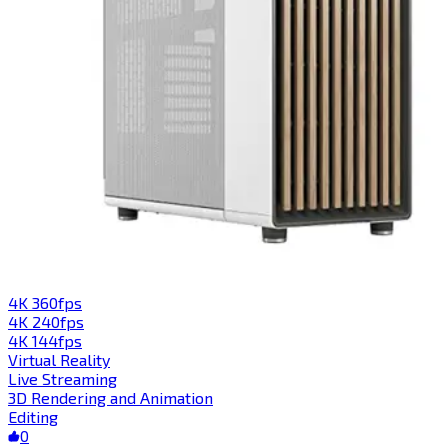
4K 360fps​​​​‌ ‍ ​‍​‍‌‍ ‌ ​‍‌‍‍‌‌‍‌ ‌‍‍‌‌‍ ‍​‍​‍​ ‍‍​‍​‍‌ ​ ‌‍​‌‌‍ ‍‌‍‍‌‌ ‌​‌ ‍‌​‍ ‍‌‍‍‌‌‍ ​‍​‍​‍ ​​‍​‍‌‍‍​‌ ​‍‌‍‌‌‌‍‌‍​‍​‍​ ‍‍​‍​‍​‍ ‌‍​‌‌‍‌​‌‍ ‌‌‍‍‌‌‍ ‍​‍ ‌‍‍‌‌‍ ‍‌ ‌​‌‍‌‌‌‍ ‍‌ ‌​​‍ ‌‍‌‌‌‍‌​‌‍‍‌‌ ‌​​‍ ‌‍ ‌‌‍ ‌‍‌​‌‍‌‌​ ‌‌ ​​‌ ​‍‌‍‌‌‌ ​ ‌‍‌‌‌‍ ‍‌ ‌​‌‍​‌‌ ‌​‌‍‍‌‌‍ ‌‍ ‍​ ‍ ‌‍‍‌‌‍‌​​ ‌​ ​ ‌‍​‍‌‍​‌​ ​‌​ ​​‌‍‌‍‌‍‌‌​ ‌‍​‍ ‌​ ‍​​ ​‌​ ​‌‌‍​‌​‍ ‌​ ‌​‌‍‌‌​ ​​​ ​‍​‍ ‌​ ‍‌​ ‌‌‌‍​‌‌‍‌​​‍ ‌‌‍‌​​ ​ ​ ‌​‌‍​ ​ ​‍​ ‌‍‌‍​ ​ ​‍‌‍‌​‌‍​‌‌‍​‍‌‍‌​​ ‍ ‌ ‌​‌ ‍‌‌ ​​‌‍‌‌​ ‌‌ ​​‌‍‌‌‌ ​‍‌‍‌‍‌‍ ‌ ​‍‌‍ ‌‌‍​‌‌‍ ‍‌‍​ ‌‍‌‌​ ‍ ‌ ​​‌‍​‌‌ ‌​‌‍‍​​ ‌‌‍ ‍‌‍​‌‌‍ ‌‌‍‌‌​ ‌‍​‍‌‍​‌‌ ​ ‌‍‌‌‌‌‌‌‌ ​‍‌‍ ​​ ‌​‍‌‌​ ​‍‌​‌‍‌‍​‌‌‍‌​‌‍ ‌‌‍‍‌‌‍ ‍​‍‌‍‌‍‍‌‌‍‌​​ ‌​ ​ ‌‍​‍‌‍​‌​ ​‌​ ​​‌‍‌‍‌‍‌‌​ ‌‍​‍ ‌​ ‍​​ ​‌​ ​‌‌‍​‌​‍ ‌​ ‌​‌‍‌‌​ ​​​ ​‍​‍ ‌​ ‍‌​ ‌‌‌‍​‌‌‍‌​​‍ ‌‌‍‌​​ ​ ​ ‌​‌‍​ ​ ​‍​ ‌‍‌‍​ ​ ​‍‌‍‌​‌‍​‌‌‍​‍‌‍‌​​‍‌‍‌ ‌​‌ ‍‌‌ ​​‌‍‌‌​ ‌‌ ​​‌‍‌‌‌ ​‍‌‍‌‍‌‍ ‌ ​‍‌‍ ‌‌‍​‌‌‍ ‍‌‍​ ‌‍‌‌​‍‌‍‌ ​​‌‍​‌‌ ‌​‌‍‍​​ ‌‌‍ ‍‌‍​‌‌‍ ‌‌‍‌‌​‍‌‍‌ ​​‌‍‌‌‌ ​‍‌ ​ ‌ ​​‌‍‌‌‌‍​ ‌ ‌​‌‍‍‌‌ ‌‍‌‍‌‌​ ‌‌ ​​‌ ‌‌‌‍​‍‌‍ ​‌‍‍‌‌ ​ ‌‍‍​‌‍‌‌‌‍‌​​‍​‍‌ ‌
4K 240fps​​​​‌ ‍ ​‍​‍‌‍ ‌ ​‍‌‍‍‌‌‍‌ ‌‍‍‌‌‍ ‍​‍​‍​ ‍‍​‍​‍‌ ​ ‌‍​‌‌‍ ‍‌‍‍‌‌ ‌​‌ ‍‌​‍ ‍‌‍‍‌‌‍ ​‍​‍​‍ ​​‍​‍‌‍‍​‌ ​‍‌‍‌‌‌‍‌‍​‍​‍​ ‍‍​‍​‍​‍ ‌‍​‌‌‍‌​‌‍ ‌‌‍‍‌‌‍ ‍​‍ ‌‍‍‌‌‍ ‍‌ ‌​‌‍‌‌‌‍ ‍‌ ‌​​‍ ‌‍‌‌‌‍‌​‌‍‍‌‌ ‌​​‍ ‌‍ ‌‌‍ ‌‍‌​‌‍‌‌​ ‌‌ ​​‌ ​‍‌‍‌‌‌ ​ ‌‍‌‌‌‍ ‍‌ ‌​‌‍​‌‌ ‌​‌‍‍‌‌‍ ‌‍ ‍​ ‍ ‌‍‍‌‌‍‌​​ ‌‌‍​‍​ ‌‍​ ​‍‌‍‌‌‌‍​‌​ ​‍‌‍​‍​ ‌​​‍ ‌​ ​​​ ‌​‌‍‌‍​ ‌​​‍ ‌​ ‌​‌‍‌​‌‍​‍​ ​‌​‍ ‌‌‍​‌​ ‌ ​ ‌​​ ​‌​‍ ‌​ ‌‌​ ‍​​ ‌​​ ‌‍​ ​ ​ ‍​‌‍‌‍​ ‌‌​ ‍​​ ‌‍​ ‌​‌‍‌‌​ ‍ ‌ ‌​‌ ‍‌‌ ​​‌‍‌‌​ ‌‌ ​​‌‍‌‌‌ ​‍‌‍‌‍‌‍ ‌ ​‍‌‍ ‌‌‍​‌‌‍ ‍‌‍​ ‌‍‌‌​ ‍ ‌ ​​‌‍​‌‌ ‌​‌‍‍​​ ‌‌‍ ‍‌‍​‌‌‍ ‌‌‍‌‌​ ‌‍​‍‌‍​‌‌ ​ ‌‍‌‌‌‌‌‌‌ ​‍‌‍ ​​ ‌​‍‌‌​ ​‍‌​‌‍‌‍​‌‌‍‌​‌‍ ‌‌‍‍‌‌‍ ‍​‍‌‍‌‍‍‌‌‍‌​​ ‌‌‍​‍​ ‌‍​ ​‍‌‍‌‌‌‍​‌​ ​‍‌‍​‍​ ‌​​‍ ‌​ ​​​ ‌​‌‍‌‍​ ‌​​‍ ‌​ ‌​‌‍‌​‌‍​‍​ ​‌​‍ ‌‌‍​‌​ ‌ ​ ‌​​ ​‌​‍ ‌​ ‌‌​ ‍​​ ‌​​ ‌‍​ ​ ​ ‍​‌‍‌‍​ ‌‌​ ‍​​ ‌‍​ ‌​‌‍‌‌​‍‌‍‌ ‌​‌ ‍‌‌ ​​‌‍‌‌​ ‌‌ ​​‌‍‌‌‌ ​‍‌‍‌‍‌‍ ‌ ​‍‌‍ ‌‌‍​‌‌‍ ‍‌‍​ ‌‍‌‌​‍‌‍‌ ​​‌‍​‌‌ ‌​‌‍‍​​ ‌‌‍ ‍‌‍​‌‌‍ ‌‌‍‌‌​‍‌‍‌ ​​‌‍‌‌‌ ​‍‌ ​ ‌ ​​‌‍‌‌‌‍​ ‌ ‌​‌‍‍‌‌ ‌‍‌‍‌‌​ ‌‌ ​​‌ ‌‌‌‍​‍‌‍ ​‌‍‍‌‌ ​ ‌‍‍​‌‍‌‌‌‍‌​​‍​‍‌ ‌
4K 144fps​​​​‌ ‍ ​‍​‍‌‍ ‌ ​‍‌‍‍‌‌‍‌ ‌‍‍‌‌‍ ‍​‍​‍​ ‍‍​‍​‍‌ ​ ‌‍​‌‌‍ ‍‌‍‍‌‌ ‌​‌ ‍‌​‍ ‍‌‍‍‌‌‍ ​‍​‍​‍ ​​‍​‍‌‍‍​‌ ​‍‌‍‌‌‌‍‌‍​‍​‍​ ‍‍​‍​‍​‍ ‌‍​‌‌‍‌​‌‍ ‌‌‍‍‌‌‍ ‍​‍ ‌‍‍‌‌‍ ‍‌ ‌​‌‍‌‌‌‍ ‍‌ ‌​​‍ ‌‍‌‌‌‍‌​‌‍‍‌‌ ‌​​‍ ‌‍ ‌‌‍ ‌‍‌​‌‍‌‌​ ‌‌ ​​‌ ​‍‌‍‌‌‌ ​ ‌‍‌‌‌‍ ‍‌ ‌​‌‍​‌‌ ‌​‌‍‍‌‌‍ ‌‍ ‍​ ‍ ‌‍‍‌‌‍‌​​ ‌​ ‌ ‌‍​‍‌‍‌‍​ ​‍‌‍‌‍‌‍‌​​ ​‍‌‍‌‌​‍ ‌‌‍​‍‌‍​ ​ ‌​​ ​‍​‍ ‌​ ‌​​ ‍‌​ ‍​​ ‍‌​‍ ‌​ ‍​‌‍‌​​ ​ ​ ‌​​‍ ‌​ ‌‍‌‍​‌​ ‍​​ ​​​ ‍​​ ‍​​ ​ ​ ‌​​ ​ ​ ‌​​ ‍​‌‍​‌​ ‍ ‌ ‌​‌ ‍‌‌ ​​‌‍‌‌​ ‌‌ ​​‌‍‌‌‌ ​‍‌‍‌‍‌‍ ‌ ​‍‌‍ ‌‌‍​‌‌‍ ‍‌‍​ ‌‍‌‌​ ‍ ‌ ​​‌‍​‌‌ ‌​‌‍‍​​ ‌‌‍ ‍‌‍​‌‌‍ ‌‌‍‌‌​ ‌‍​‍‌‍​‌‌ ​ ‌‍‌‌‌‌‌‌‌ ​‍‌‍ ​​ ‌​‍‌‌​ ​‍‌​‌‍‌‍​‌‌‍‌​‌‍ ‌‌‍‍‌‌‍ ‍​‍‌‍‌‍‍‌‌‍‌​​ ‌​ ‌ ‌‍​‍‌‍‌‍​ ​‍‌‍‌‍‌‍‌​​ ​‍‌‍‌‌​‍ ‌‌‍​‍‌‍​ ​ ‌​​ ​‍​‍ ‌​ ‌​​ ‍‌​ ‍​​ ‍‌​‍ ‌​ ‍​‌‍‌​​ ​ ​ ‌​​‍ ‌​ ‌‍‌‍​‌​ ‍​​ ​​​ ‍​​ ‍​​ ​ ​ ‌​​ ​ ​ ‌​​ ‍​‌‍​‌​‍‌‍‌ ‌​‌ ‍‌‌ ​​‌‍‌‌​ ‌‌ ​​‌‍‌‌‌ ​‍‌‍‌‍‌‍ ‌ ​‍‌‍ ‌‌‍​‌‌‍ ‍‌‍​ ‌‍‌‌​‍‌‍‌ ​​‌‍​‌‌ ‌​‌‍‍​​ ‌‌‍ ‍‌‍​‌‌‍ ‌‌‍‌‌​‍‌‍‌ ​​‌‍‌‌‌ ​‍‌ ​ ‌ ​​‌‍‌‌‌‍​ ‌ ‌​‌‍‍‌‌ ‌‍‌‍‌‌​ ‌‌ ​​‌ ‌‌‌‍​‍‌‍ ​‌‍‍‌‌ ​ ‌‍‍​‌‍‌‌‌‍‌​​‍​‍‌ ‌
Virtual Reality​​​​‌ ‍ ​‍​‍‌‍ ‌ ​‍‌‍‍‌‌‍‌ ‌‍‍‌‌‍ ‍​‍​‍​ ‍‍​‍​‍‌ ​ ‌‍​‌‌‍ ‍‌‍‍‌‌ ‌​‌ ‍‌​‍ ‍‌‍‍‌‌‍ ​‍​‍​‍ ​​‍​‍‌‍‍​‌ ​‍‌‍‌‌‌‍‌‍​‍​‍​ ‍‍​‍​‍​‍ ‌‍​‌‌‍‌​‌‍ ‌‌‍‍‌‌‍ ‍​‍ ‌‍‍‌‌‍ ‍‌ ‌​‌‍‌‌‌‍ ‍‌ ‌​​‍ ‌‍‌‌‌‍‌​‌‍‍‌‌ ‌​​‍ ‌‍ ‌‌‍ ‌‍‌​‌‍‌‌​ ‌‌ ​​‌ ​‍‌‍‌‌‌ ​ ‌‍‌‌‌‍ ‍‌ ‌​‌‍​‌‌ ‌​‌‍‍‌‌‍ ‌‍ ‍​ ‍ ‌‍‍‌‌‍‌​​ ‌​ ​‌​ ​‌‌‍​‌​ ‍‌‌‍‌‌‌‍​‍​ ‌ ​ ​‍​‍ ‌​ ‌​‌‍‌​​ ​‍​ ‌​​‍ ‌​ ‌​​ ​​‌‍‌​​ ​‍​‍ ‌‌‍​‌‌‍​‌‌‍‌​‌‍​‌​‍ ‌‌‍‌‍‌‍‌​‌‍​‍​ ‍‌​ ‌ ​ ‌‍‌‍​‌​ ‌ ‌‍​‍​ ‍​​ ‍‌‌‍‌‍​ ‍ ‌ ‌​‌ ‍‌‌ ​​‌‍‌‌​ ‌‌ ‌​‌‍​‌‌‍‌ ​ ‍ ‌ ​​‌‍​‌‌ ‌​‌‍‍​​ ‌‌‍ ‍‌‍​‌‌‍ ‌‌‍‌‌​ ‌‍​‍‌‍​‌‌ ​ ‌‍‌‌‌‌‌‌‌ ​‍‌‍ ​​ ‌​‍‌‌​ ​‍‌​‌‍‌‍​‌‌‍‌​‌‍ ‌‌‍‍‌‌‍ ‍​‍‌‍‌‍‍‌‌‍‌​​ ‌​ ​‌​ ​‌‌‍​‌​ ‍‌‌‍‌‌‌‍​‍​ ‌ ​ ​‍​‍ ‌​ ‌​‌‍‌​​ ​‍​ ‌​​‍ ‌​ ‌​​ ​​‌‍‌​​ ​‍​‍ ‌‌‍​‌‌‍​‌‌‍‌​‌‍​‌​‍ ‌‌‍‌‍‌‍‌​‌‍​‍​ ‍‌​ ‌ ​ ‌‍‌‍​‌​ ‌ ‌‍​‍​ ‍​​ ‍‌‌‍‌‍​‍‌‍‌ ‌​‌ ‍‌‌ ​​‌‍‌‌​ ‌‌ ‌​‌‍​‌‌‍‌ ​‍‌‍‌ ​​‌‍​‌‌ ‌​‌‍‍​​ ‌‌‍ ‍‌‍​‌‌‍ ‌‌‍‌‌​‍‌‍‌ ​​‌‍‌‌‌ ​‍‌ ​ ‌ ​​‌‍‌‌‌‍​ ‌ ‌​‌‍‍‌‌ ‌‍‌‍‌‌​ ‌‌ ​​‌ ‌‌‌‍​‍‌‍ ​‌‍‍‌‌ ​ ‌‍‍​‌‍‌‌‌‍‌​​‍​‍‌ ‌
Live Streaming​​​​‌ ‍ ​‍​‍‌‍ ‌ ​‍‌‍‍‌‌‍‌ ‌‍‍‌‌‍ ‍​‍​‍​ ‍‍​‍​‍‌ ​ ‌‍​‌‌‍ ‍‌‍‍‌‌ ‌​‌ ‍‌​‍ ‍‌‍‍‌‌‍ ​‍​‍​‍ ​​‍​‍‌‍‍​‌ ​‍‌‍‌‌‌‍‌‍​‍​‍​ ‍‍​‍​‍​‍ ‌‍​‌‌‍‌​‌‍ ‌‌‍‍‌‌‍ ‍​‍ ‌‍‍‌‌‍ ‍‌ ‌​‌‍‌‌‌‍ ‍‌ ‌​​‍ ‌‍‌‌‌‍‌​‌‍‍‌‌ ‌​​‍ ‌‍ ‌‌‍ ‌‍‌​‌‍‌‌​ ‌‌ ​​‌ ​‍‌‍‌‌‌ ​ ‌‍‌‌‌‍ ‍‌ ‌​‌‍​‌‌ ‌​‌‍‍‌‌‍ ‌‍ ‍​ ‍ ‌‍‍‌‌‍‌​​ ‌​ ​‌‌‍​‍​ ‌‍‌‍​‌‌‍​ ​ ​‌‌‍​‍​ ​‍​‍ ‌‌‍‌​​ ‌ ​ ‍​​ ‌‍​‍ ‌​ ‌​​ ‍​‌‍‌‌​ ‍‌​‍ ‌‌‍​‍​ ​‌‌‍‌‌‌‍‌​​‍ ‌​ ​​‌‍​‍​ ‍‌​ ‌ ‌‍​‍‌‍‌​​ ‌ ​ ‌ ​ ​‌‌‍‌​​ ​​‌‍‌​​ ‍ ‌ ‌​‌ ‍‌‌ ​​‌‍‌‌​ ‌‌ ‌​‌‍​‌‌‍‌ ​ ‍ ‌ ​​‌‍​‌‌ ‌​‌‍‍​​ ‌‌‍ ‍‌‍​‌‌‍ ‌‌‍‌‌​ ‌‍​‍‌‍​‌‌ ​ ‌‍‌‌‌‌‌‌‌ ​‍‌‍ ​​ ‌​‍‌‌​ ​‍‌​‌‍‌‍​‌‌‍‌​‌‍ ‌‌‍‍‌‌‍ ‍​‍‌‍‌‍‍‌‌‍‌​​ ‌​ ​‌‌‍​‍​ ‌‍‌‍​‌‌‍​ ​ ​‌‌‍​‍​ ​‍​‍ ‌‌‍‌​​ ‌ ​ ‍​​ ‌‍​‍ ‌​ ‌​​ ‍​‌‍‌‌​ ‍‌​‍ ‌‌‍​‍​ ​‌‌‍‌‌‌‍‌​​‍ ‌​ ​​‌‍​‍​ ‍‌​ ‌ ‌‍​‍‌‍‌​​ ‌ ​ ‌ ​ ​‌‌‍‌​​ ​​‌‍‌​​‍‌‍‌ ‌​‌ ‍‌‌ ​​‌‍‌‌​ ‌‌ ‌​‌‍​‌‌‍‌ ​‍‌‍‌ ​​‌‍​‌‌ ‌​‌‍‍​​ ‌‌‍ ‍‌‍​‌‌‍ ‌‌‍‌‌​‍‌‍‌ ​​‌‍‌‌‌ ​‍‌ ​ ‌ ​​‌‍‌‌‌‍​ ‌ ‌​‌‍‍‌‌ ‌‍‌‍‌‌​ ‌‌ ​​‌ ‌‌‌‍​‍‌‍ ​‌‍‍‌‌ ​ ‌‍‍​‌‍‌‌‌‍‌​​‍​‍‌ ‌
3D Rendering and Animation​​​​‌ ‍ ​‍​‍‌‍ ‌ ​‍‌‍‍‌‌‍‌ ‌‍‍‌‌‍ ‍​‍​‍​ ‍‍​‍​‍‌ ​ ‌‍​‌‌‍ ‍‌‍‍‌‌ ‌​‌ ‍‌​‍ ‍‌‍‍‌‌‍ ​‍​‍​‍ ​​‍​‍‌‍‍​‌ ​‍‌‍‌‌‌‍‌‍​‍​‍​ ‍‍​‍​‍​‍ ‌‍​‌‌‍‌​‌‍ ‌‌‍‍‌‌‍ ‍​‍ ‌‍‍‌‌‍ ‍‌ ‌​‌‍‌‌‌‍ ‍‌ ‌​​‍ ‌‍‌‌‌‍‌​‌‍‍‌‌ ‌​​‍ ‌‍ ‌‌‍ ‌‍‌​‌‍‌‌​ ‌‌ ​​‌ ​‍‌‍‌‌‌ ​ ‌‍‌‌‌‍ ‍‌ ‌​‌‍​‌‌ ‌​‌‍‍‌‌‍ ‌‍ ‍​ ‍ ‌‍‍‌‌‍‌​​ ‌​ ‍​‌‍​‍‌‍​‍​ ​ ​ ‌‌​ ​ ​ ‌​​ ‌‌​‍ ‌‌‍​‍​ ​‍​ ​‌​ ​ ​‍ ‌​ ‌​‌‍​‌‌‍‌‍​ ​​​‍ ‌​ ‍‌​ ​‌​ ‌‌​ ‍‌​‍ ‌‌‍​‍‌‍​‌​ ‍​​ ‌​‌‍‌​‌‍‌​‌‍‌​​ ​​‌‍​ ​ ​‌​ ​‌‌‍​‍​ ‍ ‌ ‌​‌ ‍‌‌ ​​‌‍‌‌​ ‌‌ ‌​‌‍​‌‌‍‌ ​ ‍ ‌ ​​‌‍​‌‌ ‌​‌‍‍​​ ‌‌‍ ‍‌‍​‌‌‍ ‌‌‍‌‌​ ‌‍​‍‌‍​‌‌ ​ ‌‍‌‌‌‌‌‌‌ ​‍‌‍ ​​ ‌​‍‌‌​ ​‍‌​‌‍‌‍​‌‌‍‌​‌‍ ‌‌‍‍‌‌‍ ‍​‍‌‍‌‍‍‌‌‍‌​​ ‌​ ‍​‌‍​‍‌‍​‍​ ​ ​ ‌‌​ ​ ​ ‌​​ ‌‌​‍ ‌‌‍​‍​ ​‍​ ​‌​ ​ ​‍ ‌​ ‌​‌‍​‌‌‍‌‍​ ​​​‍ ‌​ ‍‌​ ​‌​ ‌‌​ ‍‌​‍ ‌‌‍​‍‌‍​‌​ ‍​​ ‌​‌‍‌​‌‍‌​‌‍‌​​ ​​‌‍​ ​ ​‌​ ​‌‌‍​‍​‍‌‍‌ ‌​‌ ‍‌‌ ​​‌‍‌‌​ ‌‌ ‌​‌‍​‌‌‍‌ ​‍‌‍‌ ​​‌‍​‌‌ ‌​‌‍‍​​ ‌‌‍ ‍‌‍​‌‌‍ ‌‌‍‌‌​‍‌‍‌ ​​‌‍‌‌‌ ​‍‌ ​ ‌ ​​‌‍‌‌‌‍​ ‌ ‌​‌‍‍‌‌ ‌‍‌‍‌‌​ ‌‌ ​​‌ ‌‌‌‍​‍‌‍ ​‌‍‍‌‌ ​ ‌‍‍​‌‍‌‌‌‍‌​​‍​‍‌ ‌
Editing​​​​‌ ‍ ​‍​‍‌‍ ‌ ​‍‌‍‍‌‌‍‌ ‌‍‍‌‌‍ ‍​‍​‍​ ‍‍​‍​‍‌ ​ ‌‍​‌‌‍ ‍‌‍‍‌‌ ‌​‌ ‍‌​‍ ‍‌‍‍‌‌‍ ​‍​‍​‍ ​​‍​‍‌‍‍​‌ ​‍‌‍‌‌‌‍‌‍​‍​‍​ ‍‍​‍​‍​‍ ‌‍​‌‌‍‌​‌‍ ‌‌‍‍‌‌‍ ‍​‍ ‌‍‍‌‌‍ ‍‌ ‌​‌‍‌‌‌‍ ‍‌ ‌​​‍ ‌‍‌‌‌‍‌​‌‍‍‌‌ ‌​​‍ ‌‍ ‌‌‍ ‌‍‌​‌‍‌‌​ ‌‌ ​​‌ ​‍‌‍‌‌‌ ​ ‌‍‌‌‌‍ ‍‌ ‌​‌‍​‌‌ ‌​‌‍‍‌‌‍ ‌‍ ‍​ ‍ ‌‍‍‌‌‍‌​​ ‌‌‍‌​​ ‌ ‌‍​‍‌‍‌​​ ​‌‌‍​ ​ ‌‍​ ‌​​‍ ‌​ ​‍​ ‌ ​ ‌​​ ‍‌​‍ ‌​ ‌​​ ​‍​ ​ ​ ‍‌​‍ ‌​ ‍​​ ​​​ ‌​‌‍‌‍​‍ ‌​ ‌‍‌‍‌‍‌‍​ ​ ‌‌​ ‌‌‌‍‌​​ ​‌​ ‌ ‌‍​‍‌‍​‍‌‍‌‌​ ​‌​ ‍ ‌ ‌​‌ ‍‌‌ ​​‌‍‌‌​ ‌‌ ‌​‌‍​‌‌‍‌ ​ ‍ ‌ ​​‌‍​‌‌ ‌​‌‍‍​​ ‌‌‍ ‍‌‍​‌‌‍ ‌‌‍‌‌​ ‌‍​‍‌‍​‌‌ ​ ‌‍‌‌‌‌‌‌‌ ​‍‌‍ ​​ ‌​‍‌‌​ ​‍‌​‌‍‌‍​‌‌‍‌​‌‍ ‌‌‍‍‌‌‍ ‍​‍‌‍‌‍‍‌‌‍‌​​ ‌‌‍‌​​ ‌ ‌‍​‍‌‍‌​​ ​‌‌‍​ ​ ‌‍​ ‌​​‍ ‌​ ​‍​ ‌ ​ ‌​​ ‍‌​‍ ‌​ ‌​​ ​‍​ ​ ​ ‍‌​‍ ‌​ ‍​​ ​​​ ‌​‌‍‌‍​‍ ‌​ ‌‍‌‍‌‍‌‍​ ​ ‌‌​ ‌‌‌‍‌​​ ​‌​ ‌ ‌‍​‍‌‍​‍‌‍‌‌​ ​‌​‍‌‍‌ ‌​‌ ‍‌‌ ​​‌‍‌‌​ ‌‌ ‌​‌‍​‌‌‍‌ ​‍‌‍‌ ​​‌‍​‌‌ ‌​‌‍‍​​ ‌‌‍ ‍‌‍​‌‌‍ ‌‌‍‌‌​‍‌‍‌ ​​‌‍‌‌‌ ​‍‌ ​ ‌ ​​‌‍‌‌‌‍​ ‌ ‌​‌‍‍‌‌ ‌‍‌‍‌‌​ ‌‌ ​​‌ ‌‌‌‍​‍‌‍ ​‌‍‍‌‌ ​ ‌‍‍​‌‍‌‌‌‍‌​​‍​‍‌ ‌
0