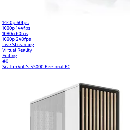
1440p 60fps​​​​‌ ‍ ​‍​‍‌‍ ‌ ​‍‌‍‍‌‌‍‌ ‌‍‍‌‌‍ ‍​‍​‍​ ‍‍​‍​‍‌ ​ ‌‍​‌‌‍ ‍‌‍‍‌‌ ‌​‌ ‍‌​‍ ‍‌‍‍‌‌‍ ​‍​‍​‍ ​​‍​‍‌‍‍​‌ ​‍‌‍‌‌‌‍‌‍​‍​‍​ ‍‍​‍​‍​‍ ‌‍​‌‌‍‌​‌‍ ‌‌‍‍‌‌‍ ‍​‍ ‌‍‍‌‌‍ ‍‌ ‌​‌‍‌‌‌‍ ‍‌ ‌​​‍ ‌‍‌‌‌‍‌​‌‍‍‌‌ ‌​​‍ ‌‍ ‌‌‍ ‌‍‌​‌‍‌‌​ ‌‌ ​​‌ ​‍‌‍‌‌‌ ​ ‌‍‌‌‌‍ ‍‌ ‌​‌‍​‌‌ ‌​‌‍‍‌‌‍ ‌‍ ‍​ ‍ ‌‍‍‌‌‍‌​​ ‌​ ​‍​ ‌ ‌‍​ ​ ‍​​ ‍‌‌‍​‍​ ‌ ​ ​​​‍ ‌​ ​‍​ ‍‌​ ‍​‌‍‌‍​‍ ‌​ ‌​​ ‍‌​ ‌‍​ ‍‌​‍ ‌‌‍​‌​ ​‌​ ‌​​ ‍​​‍ ‌​ ​​​ ​ ​ ‌ ‌‍​‌‌‍​‌​ ‍‌​ ‍​​ ‌‍​ ​ ‌‍​ ​ ​ ​ ​ ​ ‍ ‌ ‌​‌ ‍‌‌ ​​‌‍‌‌​ ‌‌ ​​‌‍‌‌‌ ​‍‌‍‌‍‌‍ ‌ ​‍‌‍ ‌‌‍​‌‌‍ ‍‌‍​ ‌‍‌‌​ ‍ ‌ ​​‌‍​‌‌ ‌​‌‍‍​​ ‌‌‍ ‍‌‍​‌‌‍ ‌‌‍‌‌​ ‌‍​‍‌‍​‌‌ ​ ‌‍‌‌‌‌‌‌‌ ​‍‌‍ ​​ ‌​‍‌‌​ ​‍‌​‌‍‌‍​‌‌‍‌​‌‍ ‌‌‍‍‌‌‍ ‍​‍‌‍‌‍‍‌‌‍‌​​ ‌​ ​‍​ ‌ ‌‍​ ​ ‍​​ ‍‌‌‍​‍​ ‌ ​ ​​​‍ ‌​ ​‍​ ‍‌​ ‍​‌‍‌‍​‍ ‌​ ‌​​ ‍‌​ ‌‍​ ‍‌​‍ ‌‌‍​‌​ ​‌​ ‌​​ ‍​​‍ ‌​ ​​​ ​ ​ ‌ ‌‍​‌‌‍​‌​ ‍‌​ ‍​​ ‌‍​ ​ ‌‍​ ​ ​ ​ ​ ​‍‌‍‌ ‌​‌ ‍‌‌ ​​‌‍‌‌​ ‌‌ ​​‌‍‌‌‌ ​‍‌‍‌‍‌‍ ‌ ​‍‌‍ ‌‌‍​‌‌‍ ‍‌‍​ ‌‍‌‌​‍‌‍‌ ​​‌‍​‌‌ ‌​‌‍‍​​ ‌‌‍ ‍‌‍​‌‌‍ ‌‌‍‌‌​‍‌‍‌ ​​‌‍‌‌‌ ​‍‌ ​ ‌ ​​‌‍‌‌‌‍​ ‌ ‌​‌‍‍‌‌ ‌‍‌‍‌‌​ ‌‌ ​​‌ ‌‌‌‍​‍‌‍ ​‌‍‍‌‌ ​ ‌‍‍​‌‍‌‌‌‍‌​​‍​‍‌ ‌
1080p 144fps​​​​‌ ‍ ​‍​‍‌‍ ‌ ​‍‌‍‍‌‌‍‌ ‌‍‍‌‌‍ ‍​‍​‍​ ‍‍​‍​‍‌ ​ ‌‍​‌‌‍ ‍‌‍‍‌‌ ‌​‌ ‍‌​‍ ‍‌‍‍‌‌‍ ​‍​‍​‍ ​​‍​‍‌‍‍​‌ ​‍‌‍‌‌‌‍‌‍​‍​‍​ ‍‍​‍​‍​‍ ‌‍​‌‌‍‌​‌‍ ‌‌‍‍‌‌‍ ‍​‍ ‌‍‍‌‌‍ ‍‌ ‌​‌‍‌‌‌‍ ‍‌ ‌​​‍ ‌‍‌‌‌‍‌​‌‍‍‌‌ ‌​​‍ ‌‍ ‌‌‍ ‌‍‌​‌‍‌‌​ ‌‌ ​​‌ ​‍‌‍‌‌‌ ​ ‌‍‌‌‌‍ ‍‌ ‌​‌‍​‌‌ ‌​‌‍‍‌‌‍ ‌‍ ‍​ ‍ ‌‍‍‌‌‍‌​​ ‌​ ‍‌​ ​​​ ‌‌​ ‌‌​ ‍​​ ‌‍‌‍‌​​ ‌​​‍ ‌‌‍‌​​ ‍​‌‍‌‌‌‍‌​​‍ ‌​ ‌​​ ​‍‌‍​‌‌‍‌‍​‍ ‌‌‍​‍​ ‌​‌‍‌​‌‍‌‌​‍ ‌‌‍​‍​ ‍​‌‍‌​​ ‌‍‌‍‌‌​ ‌‌​ ​​‌‍​‌​ ​​​ ‍​​ ​ ​ ‌​​ ‍ ‌ ‌​‌ ‍‌‌ ​​‌‍‌‌​ ‌‌ ​​‌‍‌‌‌ ​‍‌‍‌‍‌‍ ‌ ​‍‌‍ ‌‌‍​‌‌‍ ‍‌‍​ ‌‍‌‌​ ‍ ‌ ​​‌‍​‌‌ ‌​‌‍‍​​ ‌‌‍ ‍‌‍​‌‌‍ ‌‌‍‌‌​ ‌‍​‍‌‍​‌‌ ​ ‌‍‌‌‌‌‌‌‌ ​‍‌‍ ​​ ‌​‍‌‌​ ​‍‌​‌‍‌‍​‌‌‍‌​‌‍ ‌‌‍‍‌‌‍ ‍​‍‌‍‌‍‍‌‌‍‌​​ ‌​ ‍‌​ ​​​ ‌‌​ ‌‌​ ‍​​ ‌‍‌‍‌​​ ‌​​‍ ‌‌‍‌​​ ‍​‌‍‌‌‌‍‌​​‍ ‌​ ‌​​ ​‍‌‍​‌‌‍‌‍​‍ ‌‌‍​‍​ ‌​‌‍‌​‌‍‌‌​‍ ‌‌‍​‍​ ‍​‌‍‌​​ ‌‍‌‍‌‌​ ‌‌​ ​​‌‍​‌​ ​​​ ‍​​ ​ ​ ‌​​‍‌‍‌ ‌​‌ ‍‌‌ ​​‌‍‌‌​ ‌‌ ​​‌‍‌‌‌ ​‍‌‍‌‍‌‍ ‌ ​‍‌‍ ‌‌‍​‌‌‍ ‍‌‍​ ‌‍‌‌​‍‌‍‌ ​​‌‍​‌‌ ‌​‌‍‍​​ ‌‌‍ ‍‌‍​‌‌‍ ‌‌‍‌‌​‍‌‍‌ ​​‌‍‌‌‌ ​‍‌ ​ ‌ ​​‌‍‌‌‌‍​ ‌ ‌​‌‍‍‌‌ ‌‍‌‍‌‌​ ‌‌ ​​‌ ‌‌‌‍​‍‌‍ ​‌‍‍‌‌ ​ ‌‍‍​‌‍‌‌‌‍‌​​‍​‍‌ ‌
1080p 60fps​​​​‌ ‍ ​‍​‍‌‍ ‌ ​‍‌‍‍‌‌‍‌ ‌‍‍‌‌‍ ‍​‍​‍​ ‍‍​‍​‍‌ ​ ‌‍​‌‌‍ ‍‌‍‍‌‌ ‌​‌ ‍‌​‍ ‍‌‍‍‌‌‍ ​‍​‍​‍ ​​‍​‍‌‍‍​‌ ​‍‌‍‌‌‌‍‌‍​‍​‍​ ‍‍​‍​‍​‍ ‌‍​‌‌‍‌​‌‍ ‌‌‍‍‌‌‍ ‍​‍ ‌‍‍‌‌‍ ‍‌ ‌​‌‍‌‌‌‍ ‍‌ ‌​​‍ ‌‍‌‌‌‍‌​‌‍‍‌‌ ‌​​‍ ‌‍ ‌‌‍ ‌‍‌​‌‍‌‌​ ‌‌ ​​‌ ​‍‌‍‌‌‌ ​ ‌‍‌‌‌‍ ‍‌ ‌​‌‍​‌‌ ‌​‌‍‍‌‌‍ ‌‍ ‍​ ‍ ‌‍‍‌‌‍‌​​ ‌‌‍‌‌​ ​‍​ ‌‍​ ‌​‌‍‌‌‌‍​‌​ ‌‍​ ​‍​‍ ‌​ ‌​‌‍‌‍​ ​​‌‍‌‌​‍ ‌​ ‌​‌‍‌‌​ ​​​ ‍‌​‍ ‌​ ‍‌​ ‍‌‌‍​‌​ ‌ ​‍ ‌​ ‌ ‌‍​‌​ ‌‌​ ‌ ​ ‌‍​ ​‌​ ​‍‌‍​‍‌‍​‌​ ​​​ ​​​ ​‌​ ‍ ‌ ‌​‌ ‍‌‌ ​​‌‍‌‌​ ‌‌ ​​‌‍‌‌‌ ​‍‌‍‌‍‌‍ ‌ ​‍‌‍ ‌‌‍​‌‌‍ ‍‌‍​ ‌‍‌‌​ ‍ ‌ ​​‌‍​‌‌ ‌​‌‍‍​​ ‌‌‍ ‍‌‍​‌‌‍ ‌‌‍‌‌​ ‌‍​‍‌‍​‌‌ ​ ‌‍‌‌‌‌‌‌‌ ​‍‌‍ ​​ ‌​‍‌‌​ ​‍‌​‌‍‌‍​‌‌‍‌​‌‍ ‌‌‍‍‌‌‍ ‍​‍‌‍‌‍‍‌‌‍‌​​ ‌‌‍‌‌​ ​‍​ ‌‍​ ‌​‌‍‌‌‌‍​‌​ ‌‍​ ​‍​‍ ‌​ ‌​‌‍‌‍​ ​​‌‍‌‌​‍ ‌​ ‌​‌‍‌‌​ ​​​ ‍‌​‍ ‌​ ‍‌​ ‍‌‌‍​‌​ ‌ ​‍ ‌​ ‌ ‌‍​‌​ ‌‌​ ‌ ​ ‌‍​ ​‌​ ​‍‌‍​‍‌‍​‌​ ​​​ ​​​ ​‌​‍‌‍‌ ‌​‌ ‍‌‌ ​​‌‍‌‌​ ‌‌ ​​‌‍‌‌‌ ​‍‌‍‌‍‌‍ ‌ ​‍‌‍ ‌‌‍​‌‌‍ ‍‌‍​ ‌‍‌‌​‍‌‍‌ ​​‌‍​‌‌ ‌​‌‍‍​​ ‌‌‍ ‍‌‍​‌‌‍ ‌‌‍‌‌​‍‌‍‌ ​​‌‍‌‌‌ ​‍‌ ​ ‌ ​​‌‍‌‌‌‍​ ‌ ‌​‌‍‍‌‌ ‌‍‌‍‌‌​ ‌‌ ​​‌ ‌‌‌‍​‍‌‍ ​‌‍‍‌‌ ​ ‌‍‍​‌‍‌‌‌‍‌​​‍​‍‌ ‌
1080p 240fps​​​​‌ ‍ ​‍​‍‌‍ ‌ ​‍‌‍‍‌‌‍‌ ‌‍‍‌‌‍ ‍​‍​‍​ ‍‍​‍​‍‌ ​ ‌‍​‌‌‍ ‍‌‍‍‌‌ ‌​‌ ‍‌​‍ ‍‌‍‍‌‌‍ ​‍​‍​‍ ​​‍​‍‌‍‍​‌ ​‍‌‍‌‌‌‍‌‍​‍​‍​ ‍‍​‍​‍​‍ ‌‍​‌‌‍‌​‌‍ ‌‌‍‍‌‌‍ ‍​‍ ‌‍‍‌‌‍ ‍‌ ‌​‌‍‌‌‌‍ ‍‌ ‌​​‍ ‌‍‌‌‌‍‌​‌‍‍‌‌ ‌​​‍ ‌‍ ‌‌‍ ‌‍‌​‌‍‌‌​ ‌‌ ​​‌ ​‍‌‍‌‌‌ ​ ‌‍‌‌‌‍ ‍‌ ‌​‌‍​‌‌ ‌​‌‍‍‌‌‍ ‌‍ ‍​ ‍ ‌‍‍‌‌‍‌​​ ‌‌‍​‍​ ​​‌‍‌​‌‍​ ‌‍‌‌‌‍​‍​ ​‌​ ​​​‍ ‌‌‍‌​‌‍‌​​ ​‌​ ​​​‍ ‌​ ‌​‌‍​‌​ ‌ ​ ‌‍​‍ ‌‌‍​‍‌‍‌​‌‍​‍‌‍​‌​‍ ‌​ ​‍‌‍‌‍‌‍​ ​ ​‌​ ​‍​ ‍​​ ‌‌​ ‌ ​ ​ ​ ‌ ​ ​ ‌‍‌‌​ ‍ ‌ ‌​‌ ‍‌‌ ​​‌‍‌‌​ ‌‌ ​​‌‍‌‌‌ ​‍‌‍‌‍‌‍ ‌ ​‍‌‍ ‌‌‍​‌‌‍ ‍‌‍​ ‌‍‌‌​ ‍ ‌ ​​‌‍​‌‌ ‌​‌‍‍​​ ‌‌‍ ‍‌‍​‌‌‍ ‌‌‍‌‌​ ‌‍​‍‌‍​‌‌ ​ ‌‍‌‌‌‌‌‌‌ ​‍‌‍ ​​ ‌​‍‌‌​ ​‍‌​‌‍‌‍​‌‌‍‌​‌‍ ‌‌‍‍‌‌‍ ‍​‍‌‍‌‍‍‌‌‍‌​​ ‌‌‍​‍​ ​​‌‍‌​‌‍​ ‌‍‌‌‌‍​‍​ ​‌​ ​​​‍ ‌‌‍‌​‌‍‌​​ ​‌​ ​​​‍ ‌​ ‌​‌‍​‌​ ‌ ​ ‌‍​‍ ‌‌‍​‍‌‍‌​‌‍​‍‌‍​‌​‍ ‌​ ​‍‌‍‌‍‌‍​ ​ ​‌​ ​‍​ ‍​​ ‌‌​ ‌ ​ ​ ​ ‌ ​ ​ ‌‍‌‌​‍‌‍‌ ‌​‌ ‍‌‌ ​​‌‍‌‌​ ‌‌ ​​‌‍‌‌‌ ​‍‌‍‌‍‌‍ ‌ ​‍‌‍ ‌‌‍​‌‌‍ ‍‌‍​ ‌‍‌‌​‍‌‍‌ ​​‌‍​‌‌ ‌​‌‍‍​​ ‌‌‍ ‍‌‍​‌‌‍ ‌‌‍‌‌​‍‌‍‌ ​​‌‍‌‌‌ ​‍‌ ​ ‌ ​​‌‍‌‌‌‍​ ‌ ‌​‌‍‍‌‌ ‌‍‌‍‌‌​ ‌‌ ​​‌ ‌‌‌‍​‍‌‍ ​‌‍‍‌‌ ​ ‌‍‍​‌‍‌‌‌‍‌​​‍​‍‌ ‌
Live Streaming​​​​‌ ‍ ​‍​‍‌‍ ‌ ​‍‌‍‍‌‌‍‌ ‌‍‍‌‌‍ ‍​‍​‍​ ‍‍​‍​‍‌ ​ ‌‍​‌‌‍ ‍‌‍‍‌‌ ‌​‌ ‍‌​‍ ‍‌‍‍‌‌‍ ​‍​‍​‍ ​​‍​‍‌‍‍​‌ ​‍‌‍‌‌‌‍‌‍​‍​‍​ ‍‍​‍​‍​‍ ‌‍​‌‌‍‌​‌‍ ‌‌‍‍‌‌‍ ‍​‍ ‌‍‍‌‌‍ ‍‌ ‌​‌‍‌‌‌‍ ‍‌ ‌​​‍ ‌‍‌‌‌‍‌​‌‍‍‌‌ ‌​​‍ ‌‍ ‌‌‍ ‌‍‌​‌‍‌‌​ ‌‌ ​​‌ ​‍‌‍‌‌‌ ​ ‌‍‌‌‌‍ ‍‌ ‌​‌‍​‌‌ ‌​‌‍‍‌‌‍ ‌‍ ‍​ ‍ ‌‍‍‌‌‍‌​​ ‌​ ​‌‌‍​‍​ ‌‍‌‍​‌‌‍​ ​ ​‌‌‍​‍​ ​‍​‍ ‌‌‍‌​​ ‌ ​ ‍​​ ‌‍​‍ ‌​ ‌​​ ‍​‌‍‌‌​ ‍‌​‍ ‌‌‍​‍​ ​‌‌‍‌‌‌‍‌​​‍ ‌​ ​​‌‍​‍​ ‍‌​ ‌ ‌‍​‍‌‍‌​​ ‌ ​ ‌ ​ ​‌‌‍‌​​ ​​‌‍‌​​ ‍ ‌ ‌​‌ ‍‌‌ ​​‌‍‌‌​ ‌‌ ‌​‌‍​‌‌‍‌ ​ ‍ ‌ ​​‌‍​‌‌ ‌​‌‍‍​​ ‌‌‍ ‍‌‍​‌‌‍ ‌‌‍‌‌​ ‌‍​‍‌‍​‌‌ ​ ‌‍‌‌‌‌‌‌‌ ​‍‌‍ ​​ ‌​‍‌‌​ ​‍‌​‌‍‌‍​‌‌‍‌​‌‍ ‌‌‍‍‌‌‍ ‍​‍‌‍‌‍‍‌‌‍‌​​ ‌​ ​‌‌‍​‍​ ‌‍‌‍​‌‌‍​ ​ ​‌‌‍​‍​ ​‍​‍ ‌‌‍‌​​ ‌ ​ ‍​​ ‌‍​‍ ‌​ ‌​​ ‍​‌‍‌‌​ ‍‌​‍ ‌‌‍​‍​ ​‌‌‍‌‌‌‍‌​​‍ ‌​ ​​‌‍​‍​ ‍‌​ ‌ ‌‍​‍‌‍‌​​ ‌ ​ ‌ ​ ​‌‌‍‌​​ ​​‌‍‌​​‍‌‍‌ ‌​‌ ‍‌‌ ​​‌‍‌‌​ ‌‌ ‌​‌‍​‌‌‍‌ ​‍‌‍‌ ​​‌‍​‌‌ ‌​‌‍‍​​ ‌‌‍ ‍‌‍​‌‌‍ ‌‌‍‌‌​‍‌‍‌ ​​‌‍‌‌‌ ​‍‌ ​ ‌ ​​‌‍‌‌‌‍​ ‌ ‌​‌‍‍‌‌ ‌‍‌‍‌‌​ ‌‌ ​​‌ ‌‌‌‍​‍‌‍ ​‌‍‍‌‌ ​ ‌‍‍​‌‍‌‌‌‍‌​​‍​‍‌ ‌
Virtual Reality​​​​‌ ‍ ​‍​‍‌‍ ‌ ​‍‌‍‍‌‌‍‌ ‌‍‍‌‌‍ ‍​‍​‍​ ‍‍​‍​‍‌ ​ ‌‍​‌‌‍ ‍‌‍‍‌‌ ‌​‌ ‍‌​‍ ‍‌‍‍‌‌‍ ​‍​‍​‍ ​​‍​‍‌‍‍​‌ ​‍‌‍‌‌‌‍‌‍​‍​‍​ ‍‍​‍​‍​‍ ‌‍​‌‌‍‌​‌‍ ‌‌‍‍‌‌‍ ‍​‍ ‌‍‍‌‌‍ ‍‌ ‌​‌‍‌‌‌‍ ‍‌ ‌​​‍ ‌‍‌‌‌‍‌​‌‍‍‌‌ ‌​​‍ ‌‍ ‌‌‍ ‌‍‌​‌‍‌‌​ ‌‌ ​​‌ ​‍‌‍‌‌‌ ​ ‌‍‌‌‌‍ ‍‌ ‌​‌‍​‌‌ ‌​‌‍‍‌‌‍ ‌‍ ‍​ ‍ ‌‍‍‌‌‍‌​​ ‌​ ​‌​ ​‌‌‍​‌​ ‍‌‌‍‌‌‌‍​‍​ ‌ ​ ​‍​‍ ‌​ ‌​‌‍‌​​ ​‍​ ‌​​‍ ‌​ ‌​​ ​​‌‍‌​​ ​‍​‍ ‌‌‍​‌‌‍​‌‌‍‌​‌‍​‌​‍ ‌‌‍‌‍‌‍‌​‌‍​‍​ ‍‌​ ‌ ​ ‌‍‌‍​‌​ ‌ ‌‍​‍​ ‍​​ ‍‌‌‍‌‍​ ‍ ‌ ‌​‌ ‍‌‌ ​​‌‍‌‌​ ‌‌ ‌​‌‍​‌‌‍‌ ​ ‍ ‌ ​​‌‍​‌‌ ‌​‌‍‍​​ ‌‌‍ ‍‌‍​‌‌‍ ‌‌‍‌‌​ ‌‍​‍‌‍​‌‌ ​ ‌‍‌‌‌‌‌‌‌ ​‍‌‍ ​​ ‌​‍‌‌​ ​‍‌​‌‍‌‍​‌‌‍‌​‌‍ ‌‌‍‍‌‌‍ ‍​‍‌‍‌‍‍‌‌‍‌​​ ‌​ ​‌​ ​‌‌‍​‌​ ‍‌‌‍‌‌‌‍​‍​ ‌ ​ ​‍​‍ ‌​ ‌​‌‍‌​​ ​‍​ ‌​​‍ ‌​ ‌​​ ​​‌‍‌​​ ​‍​‍ ‌‌‍​‌‌‍​‌‌‍‌​‌‍​‌​‍ ‌‌‍‌‍‌‍‌​‌‍​‍​ ‍‌​ ‌ ​ ‌‍‌‍​‌​ ‌ ‌‍​‍​ ‍​​ ‍‌‌‍‌‍​‍‌‍‌ ‌​‌ ‍‌‌ ​​‌‍‌‌​ ‌‌ ‌​‌‍​‌‌‍‌ ​‍‌‍‌ ​​‌‍​‌‌ ‌​‌‍‍​​ ‌‌‍ ‍‌‍​‌‌‍ ‌‌‍‌‌​‍‌‍‌ ​​‌‍‌‌‌ ​‍‌ ​ ‌ ​​‌‍‌‌‌‍​ ‌ ‌​‌‍‍‌‌ ‌‍‌‍‌‌​ ‌‌ ​​‌ ‌‌‌‍​‍‌‍ ​‌‍‍‌‌ ​ ‌‍‍​‌‍‌‌‌‍‌​​‍​‍‌ ‌
Editing​​​​‌ ‍ ​‍​‍‌‍ ‌ ​‍‌‍‍‌‌‍‌ ‌‍‍‌‌‍ ‍​‍​‍​ ‍‍​‍​‍‌ ​ ‌‍​‌‌‍ ‍‌‍‍‌‌ ‌​‌ ‍‌​‍ ‍‌‍‍‌‌‍ ​‍​‍​‍ ​​‍​‍‌‍‍​‌ ​‍‌‍‌‌‌‍‌‍​‍​‍​ ‍‍​‍​‍​‍ ‌‍​‌‌‍‌​‌‍ ‌‌‍‍‌‌‍ ‍​‍ ‌‍‍‌‌‍ ‍‌ ‌​‌‍‌‌‌‍ ‍‌ ‌​​‍ ‌‍‌‌‌‍‌​‌‍‍‌‌ ‌​​‍ ‌‍ ‌‌‍ ‌‍‌​‌‍‌‌​ ‌‌ ​​‌ ​‍‌‍‌‌‌ ​ ‌‍‌‌‌‍ ‍‌ ‌​‌‍​‌‌ ‌​‌‍‍‌‌‍ ‌‍ ‍​ ‍ ‌‍‍‌‌‍‌​​ ‌‌‍‌​​ ‌ ‌‍​‍‌‍‌​​ ​‌‌‍​ ​ ‌‍​ ‌​​‍ ‌​ ​‍​ ‌ ​ ‌​​ ‍‌​‍ ‌​ ‌​​ ​‍​ ​ ​ ‍‌​‍ ‌​ ‍​​ ​​​ ‌​‌‍‌‍​‍ ‌​ ‌‍‌‍‌‍‌‍​ ​ ‌‌​ ‌‌‌‍‌​​ ​‌​ ‌ ‌‍​‍‌‍​‍‌‍‌‌​ ​‌​ ‍ ‌ ‌​‌ ‍‌‌ ​​‌‍‌‌​ ‌‌ ‌​‌‍​‌‌‍‌ ​ ‍ ‌ ​​‌‍​‌‌ ‌​‌‍‍​​ ‌‌‍ ‍‌‍​‌‌‍ ‌‌‍‌‌​ ‌‍​‍‌‍​‌‌ ​ ‌‍‌‌‌‌‌‌‌ ​‍‌‍ ​​ ‌​‍‌‌​ ​‍‌​‌‍‌‍​‌‌‍‌​‌‍ ‌‌‍‍‌‌‍ ‍​‍‌‍‌‍‍‌‌‍‌​​ ‌‌‍‌​​ ‌ ‌‍​‍‌‍‌​​ ​‌‌‍​ ​ ‌‍​ ‌​​‍ ‌​ ​‍​ ‌ ​ ‌​​ ‍‌​‍ ‌​ ‌​​ ​‍​ ​ ​ ‍‌​‍ ‌​ ‍​​ ​​​ ‌​‌‍‌‍​‍ ‌​ ‌‍‌‍‌‍‌‍​ ​ ‌‌​ ‌‌‌‍‌​​ ​‌​ ‌ ‌‍​‍‌‍​‍‌‍‌‌​ ​‌​‍‌‍‌ ‌​‌ ‍‌‌ ​​‌‍‌‌​ ‌‌ ‌​‌‍​‌‌‍‌ ​‍‌‍‌ ​​‌‍​‌‌ ‌​‌‍‍​​ ‌‌‍ ‍‌‍​‌‌‍ ‌‌‍‌‌​‍‌‍‌ ​​‌‍‌‌‌ ​‍‌ ​ ‌ ​​‌‍‌‌‌‍​ ‌ ‌​‌‍‍‌‌ ‌‍‌‍‌‌​ ‌‌ ​​‌ ‌‌‌‍​‍‌‍ ​‌‍‍‌‌ ​ ‌‍‍​‌‍‌‌‌‍‌​​‍​‍‌ ‌
0
ScatterVolt's $5000 Personal PC​​​​‌ ‍ ​‍​‍‌‍ ‌ ​‍‌‍‍‌‌‍‌ ‌‍‍‌‌‍ ‍​‍​‍​ ‍‍​‍​‍‌ ​ ‌‍​‌‌‍ ‍‌‍‍‌‌ ‌​‌ ‍‌​‍ ‍‌‍‍‌‌‍ ​‍​‍​‍ ​​‍​‍‌‍‍​‌ ​‍‌‍‌‌‌‍‌‍​‍​‍​ ‍‍​‍​‍​‍ ‌‍​‌‌‍‌​‌‍ ‌‌‍‍‌‌‍ ‍​‍ ‌‍‍‌‌‍ ‍‌ ‌​‌‍‌‌‌‍ ‍‌ ‌​​‍ ‌‍‌‌‌‍‌​‌‍‍‌‌ ‌​​‍ ‌‍ ‌‌‍ ‌‍‌​‌‍‌‌​ ‌‌ ​​‌ ​‍‌‍‌‌‌ ​ ‌‍‌‌‌‍ ‍‌ ‌​‌‍​‌‌ ‌​‌‍‍‌‌‍ ‌‍ ‍​ ‍ ‌‍‍‌‌‍‌​​ ‌​ ‍​​ ‌​​ ‍​‌‍​ ​ ​ ​ ‌‌‌‍​‌‌‍‌‌​‍ ‌​ ‍​​ ​ ​ ‍‌‌‍​‌​‍ ‌​ ‌​​ ‍‌‌‍​‌​ ‌‌​‍ ‌​ ‍‌‌‍‌‍​ ​ ‌‍‌‍​‍ ‌​ ‍​‌‍​‍​ ‌​‌‍​‌‌‍‌‍​ ​​​ ‌ ​ ‍‌​ ‌‌​ ​​​ ‍‌​ ‌ ​ ‍ ‌ ‌​‌ ‍‌‌ ​​‌‍‌‌​ ‌‌‍​‍‌ ‌‌‌‍‍‌‌‍ ​‌‍‌​​ ‍ ‌ ​​‌‍​‌‌ ‌​‌‍‍​​ ‌‌‍‍‌​ ​‌​ ‍​‌‍ ‍‌‌ ‌‍ ‍‌‍​‌‌‍ ‌‌‍‌‌​‍‌‌​ ‌‌‌​​‍‌‌ ‌‍‍ ‌‍‌‌‌ ‍‌​‍‌‌​ ​ ‌​‌​​‍‌‌​ ​ ‌​‌​​‍‌‌​ ​‍​ ​‍‌‍‌‌‌‍ ‍​‍‌‌​ ​‍​ ​‍​‍‌‌​ ‌‌‌​‌​​‍ ‍‌ ‌‍‌‍​‌‌‍ ​‌ ‌‌‌‍‌‌​ ‌‍​‍‌‍​‌‌ ​ ‌‍‌‌‌‌‌‌‌ ​‍‌‍ ​​ ‌​‍‌‌​ ​‍‌​‌‍‌‍​‌‌‍‌​‌‍ ‌‌‍‍‌‌‍ ‍​‍‌‍‌‍‍‌‌‍‌​​ ‌​ ‍​​ ‌​​ ‍​‌‍​ ​ ​ ​ ‌‌‌‍​‌‌‍‌‌​‍ ‌​ ‍​​ ​ ​ ‍‌‌‍​‌​‍ ‌​ ‌​​ ‍‌‌‍​‌​ ‌‌​‍ ‌​ ‍‌‌‍‌‍​ ​ ‌‍‌‍​‍ ‌​ ‍​‌‍​‍​ ‌​‌‍​‌‌‍‌‍​ ​​​ ‌ ​ ‍‌​ ‌‌​ ​​​ ‍‌​ ‌ ​‍‌‍‌ ‌​‌ ‍‌‌ ​​‌‍‌‌​ ‌‌‍​‍‌ ‌‌‌‍‍‌‌‍ ​‌‍‌​​‍‌‍‌ ​​‌‍​‌‌ ‌​‌‍‍​​ ‌‌‍‍‌​ ​‌​ ‍​‌‍ ‍‌‌ ‌‍ ‍‌‍​‌‌‍ ‌‌‍‌‌​‍‌‌​ ‌‌‌​​‍‌‌ ‌‍‍ ‌‍‌‌‌ ‍‌​‍‌‌​ ​ ‌​‌​​‍‌‌​ ​ ‌​‌​​‍‌‌​ ​‍​ ​‍‌‍‌‌‌‍ ‍​‍‌‌​ ​‍​ ​‍​‍‌‌​ ‌‌‌​‌​​‍ ‍‌ ‌‍‌‍​‌‌‍ ​‌ ‌‌‌‍‌‌​‍‌‍‌ ​​‌‍‌‌‌ ​‍‌ ​ ‌ ​​‌‍‌‌‌‍​ ‌ ‌​‌‍‍‌‌ ‌‍‌‍‌‌​ ‌‌ ​​‌ ‌‌‌‍​‍‌‍ ​‌‍‍‌‌ ​ ‌‍‍​‌‍‌‌‌‍‌​​‍​‍‌ ‌