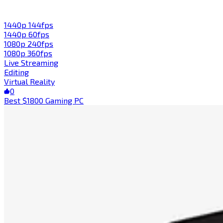
1440p 144fps​​​​‌ ‍ ​‍​‍‌‍ ‌ ​‍‌‍‍‌‌‍‌ ‌‍‍‌‌‍ ‍​‍​‍​ ‍‍​‍​‍‌ ​ ‌‍​‌‌‍ ‍‌‍‍‌‌ ‌​‌ ‍‌​‍ ‍‌‍‍‌‌‍ ​‍​‍​‍ ​​‍​‍‌‍‍​‌ ​‍‌‍‌‌‌‍‌‍​‍​‍​ ‍‍​‍​‍​‍ ‌‍​‌‌‍‌​‌‍ ‌‌‍‍‌‌‍ ‍​‍ ‌‍‍‌‌‍ ‍‌ ‌​‌‍‌‌‌‍ ‍‌ ‌​​‍ ‌‍‌‌‌‍‌​‌‍‍‌‌ ‌​​‍ ‌‍ ‌‌‍ ‌‍‌​‌‍‌‌​ ‌‌ ​​‌ ​‍‌‍‌‌‌ ​ ‌‍‌‌‌‍ ‍‌ ‌​‌‍​‌‌ ‌​‌‍‍‌‌‍ ‌‍ ‍​ ‍ ‌‍‍‌‌‍‌​​ ‌‌‍​ ​ ​‍​ ‍​​ ‍‌​ ‌​‌‍‌‌‌‍​‍​ ‌​​‍ ‌‌‍‌​​ ‍‌​ ​‌​ ​ ​‍ ‌​ ‌​​ ​‌​ ‌‍​ ‌ ​‍ ‌​ ‍​​ ​‍​ ‌​‌‍​‌​‍ ‌​ ‌​​ ​‌‌‍‌​‌‍​‌‌‍‌‌​ ​ ‌‍‌‌‌‍‌​​ ‌ ‌‍‌​‌‍​ ​ ​ ​ ‍ ‌ ‌​‌ ‍‌‌ ​​‌‍‌‌​ ‌‌ ​​‌‍‌‌‌ ​‍‌‍‌‍‌‍ ‌ ​‍‌‍ ‌‌‍​‌‌‍ ‍‌‍​ ‌‍‌‌​ ‍ ‌ ​​‌‍​‌‌ ‌​‌‍‍​​ ‌‌‍ ‍‌‍​‌‌‍ ‌‌‍‌‌​ ‌‍​‍‌‍​‌‌ ​ ‌‍‌‌‌‌‌‌‌ ​‍‌‍ ​​ ‌​‍‌‌​ ​‍‌​‌‍‌‍​‌‌‍‌​‌‍ ‌‌‍‍‌‌‍ ‍​‍‌‍‌‍‍‌‌‍‌​​ ‌‌‍​ ​ ​‍​ ‍​​ ‍‌​ ‌​‌‍‌‌‌‍​‍​ ‌​​‍ ‌‌‍‌​​ ‍‌​ ​‌​ ​ ​‍ ‌​ ‌​​ ​‌​ ‌‍​ ‌ ​‍ ‌​ ‍​​ ​‍​ ‌​‌‍​‌​‍ ‌​ ‌​​ ​‌‌‍‌​‌‍​‌‌‍‌‌​ ​ ‌‍‌‌‌‍‌​​ ‌ ‌‍‌​‌‍​ ​ ​ ​‍‌‍‌ ‌​‌ ‍‌‌ ​​‌‍‌‌​ ‌‌ ​​‌‍‌‌‌ ​‍‌‍‌‍‌‍ ‌ ​‍‌‍ ‌‌‍​‌‌‍ ‍‌‍​ ‌‍‌‌​‍‌‍‌ ​​‌‍​‌‌ ‌​‌‍‍​​ ‌‌‍ ‍‌‍​‌‌‍ ‌‌‍‌‌​‍‌‍‌ ​​‌‍‌‌‌ ​‍‌ ​ ‌ ​​‌‍‌‌‌‍​ ‌ ‌​‌‍‍‌‌ ‌‍‌‍‌‌​ ‌‌ ​​‌ ‌‌‌‍​‍‌‍ ​‌‍‍‌‌ ​ ‌‍‍​‌‍‌‌‌‍‌​​‍​‍‌ ‌
1440p 60fps​​​​‌ ‍ ​‍​‍‌‍ ‌ ​‍‌‍‍‌‌‍‌ ‌‍‍‌‌‍ ‍​‍​‍​ ‍‍​‍​‍‌ ​ ‌‍​‌‌‍ ‍‌‍‍‌‌ ‌​‌ ‍‌​‍ ‍‌‍‍‌‌‍ ​‍​‍​‍ ​​‍​‍‌‍‍​‌ ​‍‌‍‌‌‌‍‌‍​‍​‍​ ‍‍​‍​‍​‍ ‌‍​‌‌‍‌​‌‍ ‌‌‍‍‌‌‍ ‍​‍ ‌‍‍‌‌‍ ‍‌ ‌​‌‍‌‌‌‍ ‍‌ ‌​​‍ ‌‍‌‌‌‍‌​‌‍‍‌‌ ‌​​‍ ‌‍ ‌‌‍ ‌‍‌​‌‍‌‌​ ‌‌ ​​‌ ​‍‌‍‌‌‌ ​ ‌‍‌‌‌‍ ‍‌ ‌​‌‍​‌‌ ‌​‌‍‍‌‌‍ ‌‍ ‍​ ‍ ‌‍‍‌‌‍‌​​ ‌​ ​‍​ ‌ ‌‍​ ​ ‍​​ ‍‌‌‍​‍​ ‌ ​ ​​​‍ ‌​ ​‍​ ‍‌​ ‍​‌‍‌‍​‍ ‌​ ‌​​ ‍‌​ ‌‍​ ‍‌​‍ ‌‌‍​‌​ ​‌​ ‌​​ ‍​​‍ ‌​ ​​​ ​ ​ ‌ ‌‍​‌‌‍​‌​ ‍‌​ ‍​​ ‌‍​ ​ ‌‍​ ​ ​ ​ ​ ​ ‍ ‌ ‌​‌ ‍‌‌ ​​‌‍‌‌​ ‌‌ ​​‌‍‌‌‌ ​‍‌‍‌‍‌‍ ‌ ​‍‌‍ ‌‌‍​‌‌‍ ‍‌‍​ ‌‍‌‌​ ‍ ‌ ​​‌‍​‌‌ ‌​‌‍‍​​ ‌‌‍ ‍‌‍​‌‌‍ ‌‌‍‌‌​ ‌‍​‍‌‍​‌‌ ​ ‌‍‌‌‌‌‌‌‌ ​‍‌‍ ​​ ‌​‍‌‌​ ​‍‌​‌‍‌‍​‌‌‍‌​‌‍ ‌‌‍‍‌‌‍ ‍​‍‌‍‌‍‍‌‌‍‌​​ ‌​ ​‍​ ‌ ‌‍​ ​ ‍​​ ‍‌‌‍​‍​ ‌ ​ ​​​‍ ‌​ ​‍​ ‍‌​ ‍​‌‍‌‍​‍ ‌​ ‌​​ ‍‌​ ‌‍​ ‍‌​‍ ‌‌‍​‌​ ​‌​ ‌​​ ‍​​‍ ‌​ ​​​ ​ ​ ‌ ‌‍​‌‌‍​‌​ ‍‌​ ‍​​ ‌‍​ ​ ‌‍​ ​ ​ ​ ​ ​‍‌‍‌ ‌​‌ ‍‌‌ ​​‌‍‌‌​ ‌‌ ​​‌‍‌‌‌ ​‍‌‍‌‍‌‍ ‌ ​‍‌‍ ‌‌‍​‌‌‍ ‍‌‍​ ‌‍‌‌​‍‌‍‌ ​​‌‍​‌‌ ‌​‌‍‍​​ ‌‌‍ ‍‌‍​‌‌‍ ‌‌‍‌‌​‍‌‍‌ ​​‌‍‌‌‌ ​‍‌ ​ ‌ ​​‌‍‌‌‌‍​ ‌ ‌​‌‍‍‌‌ ‌‍‌‍‌‌​ ‌‌ ​​‌ ‌‌‌‍​‍‌‍ ​‌‍‍‌‌ ​ ‌‍‍​‌‍‌‌‌‍‌​​‍​‍‌ ‌
1080p 240fps​​​​‌ ‍ ​‍​‍‌‍ ‌ ​‍‌‍‍‌‌‍‌ ‌‍‍‌‌‍ ‍​‍​‍​ ‍‍​‍​‍‌ ​ ‌‍​‌‌‍ ‍‌‍‍‌‌ ‌​‌ ‍‌​‍ ‍‌‍‍‌‌‍ ​‍​‍​‍ ​​‍​‍‌‍‍​‌ ​‍‌‍‌‌‌‍‌‍​‍​‍​ ‍‍​‍​‍​‍ ‌‍​‌‌‍‌​‌‍ ‌‌‍‍‌‌‍ ‍​‍ ‌‍‍‌‌‍ ‍‌ ‌​‌‍‌‌‌‍ ‍‌ ‌​​‍ ‌‍‌‌‌‍‌​‌‍‍‌‌ ‌​​‍ ‌‍ ‌‌‍ ‌‍‌​‌‍‌‌​ ‌‌ ​​‌ ​‍‌‍‌‌‌ ​ ‌‍‌‌‌‍ ‍‌ ‌​‌‍​‌‌ ‌​‌‍‍‌‌‍ ‌‍ ‍​ ‍ ‌‍‍‌‌‍‌​​ ‌‌‍​‍​ ​​‌‍‌​‌‍​ ‌‍‌‌‌‍​‍​ ​‌​ ​​​‍ ‌‌‍‌​‌‍‌​​ ​‌​ ​​​‍ ‌​ ‌​‌‍​‌​ ‌ ​ ‌‍​‍ ‌‌‍​‍‌‍‌​‌‍​‍‌‍​‌​‍ ‌​ ​‍‌‍‌‍‌‍​ ​ ​‌​ ​‍​ ‍​​ ‌‌​ ‌ ​ ​ ​ ‌ ​ ​ ‌‍‌‌​ ‍ ‌ ‌​‌ ‍‌‌ ​​‌‍‌‌​ ‌‌ ​​‌‍‌‌‌ ​‍‌‍‌‍‌‍ ‌ ​‍‌‍ ‌‌‍​‌‌‍ ‍‌‍​ ‌‍‌‌​ ‍ ‌ ​​‌‍​‌‌ ‌​‌‍‍​​ ‌‌‍ ‍‌‍​‌‌‍ ‌‌‍‌‌​ ‌‍​‍‌‍​‌‌ ​ ‌‍‌‌‌‌‌‌‌ ​‍‌‍ ​​ ‌​‍‌‌​ ​‍‌​‌‍‌‍​‌‌‍‌​‌‍ ‌‌‍‍‌‌‍ ‍​‍‌‍‌‍‍‌‌‍‌​​ ‌‌‍​‍​ ​​‌‍‌​‌‍​ ‌‍‌‌‌‍​‍​ ​‌​ ​​​‍ ‌‌‍‌​‌‍‌​​ ​‌​ ​​​‍ ‌​ ‌​‌‍​‌​ ‌ ​ ‌‍​‍ ‌‌‍​‍‌‍‌​‌‍​‍‌‍​‌​‍ ‌​ ​‍‌‍‌‍‌‍​ ​ ​‌​ ​‍​ ‍​​ ‌‌​ ‌ ​ ​ ​ ‌ ​ ​ ‌‍‌‌​‍‌‍‌ ‌​‌ ‍‌‌ ​​‌‍‌‌​ ‌‌ ​​‌‍‌‌‌ ​‍‌‍‌‍‌‍ ‌ ​‍‌‍ ‌‌‍​‌‌‍ ‍‌‍​ ‌‍‌‌​‍‌‍‌ ​​‌‍​‌‌ ‌​‌‍‍​​ ‌‌‍ ‍‌‍​‌‌‍ ‌‌‍‌‌​‍‌‍‌ ​​‌‍‌‌‌ ​‍‌ ​ ‌ ​​‌‍‌‌‌‍​ ‌ ‌​‌‍‍‌‌ ‌‍‌‍‌‌​ ‌‌ ​​‌ ‌‌‌‍​‍‌‍ ​‌‍‍‌‌ ​ ‌‍‍​‌‍‌‌‌‍‌​​‍​‍‌ ‌
1080p 360fps​​​​‌ ‍ ​‍​‍‌‍ ‌ ​‍‌‍‍‌‌‍‌ ‌‍‍‌‌‍ ‍​‍​‍​ ‍‍​‍​‍‌ ​ ‌‍​‌‌‍ ‍‌‍‍‌‌ ‌​‌ ‍‌​‍ ‍‌‍‍‌‌‍ ​‍​‍​‍ ​​‍​‍‌‍‍​‌ ​‍‌‍‌‌‌‍‌‍​‍​‍​ ‍‍​‍​‍​‍ ‌‍​‌‌‍‌​‌‍ ‌‌‍‍‌‌‍ ‍​‍ ‌‍‍‌‌‍ ‍‌ ‌​‌‍‌‌‌‍ ‍‌ ‌​​‍ ‌‍‌‌‌‍‌​‌‍‍‌‌ ‌​​‍ ‌‍ ‌‌‍ ‌‍‌​‌‍‌‌​ ‌‌ ​​‌ ​‍‌‍‌‌‌ ​ ‌‍‌‌‌‍ ‍‌ ‌​‌‍​‌‌ ‌​‌‍‍‌‌‍ ‌‍ ‍​ ‍ ‌‍‍‌‌‍‌​​ ‌‌‍‌​‌‍​ ‌‍‌‍​ ‍‌​ ​​‌‍​‍‌‍‌‌‌‍‌​​‍ ‌‌‍‌​​ ‌ ​ ​‍‌‍‌‌​‍ ‌​ ‌​​ ​ ‌‍‌‌‌‍​‍​‍ ‌​ ‍‌‌‍‌‌​ ​​‌‍​ ​‍ ‌​ ‌ ​ ​‍​ ​​​ ‌‍‌‍​ ‌‍‌​​ ‌‍​ ​‍​ ​‌‌‍​‍​ ‌ ‌‍​‍​ ‍ ‌ ‌​‌ ‍‌‌ ​​‌‍‌‌​ ‌‌ ​​‌‍‌‌‌ ​‍‌‍‌‍‌‍ ‌ ​‍‌‍ ‌‌‍​‌‌‍ ‍‌‍​ ‌‍‌‌​ ‍ ‌ ​​‌‍​‌‌ ‌​‌‍‍​​ ‌‌‍ ‍‌‍​‌‌‍ ‌‌‍‌‌​ ‌‍​‍‌‍​‌‌ ​ ‌‍‌‌‌‌‌‌‌ ​‍‌‍ ​​ ‌​‍‌‌​ ​‍‌​‌‍‌‍​‌‌‍‌​‌‍ ‌‌‍‍‌‌‍ ‍​‍‌‍‌‍‍‌‌‍‌​​ ‌‌‍‌​‌‍​ ‌‍‌‍​ ‍‌​ ​​‌‍​‍‌‍‌‌‌‍‌​​‍ ‌‌‍‌​​ ‌ ​ ​‍‌‍‌‌​‍ ‌​ ‌​​ ​ ‌‍‌‌‌‍​‍​‍ ‌​ ‍‌‌‍‌‌​ ​​‌‍​ ​‍ ‌​ ‌ ​ ​‍​ ​​​ ‌‍‌‍​ ‌‍‌​​ ‌‍​ ​‍​ ​‌‌‍​‍​ ‌ ‌‍​‍​‍‌‍‌ ‌​‌ ‍‌‌ ​​‌‍‌‌​ ‌‌ ​​‌‍‌‌‌ ​‍‌‍‌‍‌‍ ‌ ​‍‌‍ ‌‌‍​‌‌‍ ‍‌‍​ ‌‍‌‌​‍‌‍‌ ​​‌‍​‌‌ ‌​‌‍‍​​ ‌‌‍ ‍‌‍​‌‌‍ ‌‌‍‌‌​‍‌‍‌ ​​‌‍‌‌‌ ​‍‌ ​ ‌ ​​‌‍‌‌‌‍​ ‌ ‌​‌‍‍‌‌ ‌‍‌‍‌‌​ ‌‌ ​​‌ ‌‌‌‍​‍‌‍ ​‌‍‍‌‌ ​ ‌‍‍​‌‍‌‌‌‍‌​​‍​‍‌ ‌
Live Streaming​​​​‌ ‍ ​‍​‍‌‍ ‌ ​‍‌‍‍‌‌‍‌ ‌‍‍‌‌‍ ‍​‍​‍​ ‍‍​‍​‍‌ ​ ‌‍​‌‌‍ ‍‌‍‍‌‌ ‌​‌ ‍‌​‍ ‍‌‍‍‌‌‍ ​‍​‍​‍ ​​‍​‍‌‍‍​‌ ​‍‌‍‌‌‌‍‌‍​‍​‍​ ‍‍​‍​‍​‍ ‌‍​‌‌‍‌​‌‍ ‌‌‍‍‌‌‍ ‍​‍ ‌‍‍‌‌‍ ‍‌ ‌​‌‍‌‌‌‍ ‍‌ ‌​​‍ ‌‍‌‌‌‍‌​‌‍‍‌‌ ‌​​‍ ‌‍ ‌‌‍ ‌‍‌​‌‍‌‌​ ‌‌ ​​‌ ​‍‌‍‌‌‌ ​ ‌‍‌‌‌‍ ‍‌ ‌​‌‍​‌‌ ‌​‌‍‍‌‌‍ ‌‍ ‍​ ‍ ‌‍‍‌‌‍‌​​ ‌​ ​‌‌‍​‍​ ‌‍‌‍​‌‌‍​ ​ ​‌‌‍​‍​ ​‍​‍ ‌‌‍‌​​ ‌ ​ ‍​​ ‌‍​‍ ‌​ ‌​​ ‍​‌‍‌‌​ ‍‌​‍ ‌‌‍​‍​ ​‌‌‍‌‌‌‍‌​​‍ ‌​ ​​‌‍​‍​ ‍‌​ ‌ ‌‍​‍‌‍‌​​ ‌ ​ ‌ ​ ​‌‌‍‌​​ ​​‌‍‌​​ ‍ ‌ ‌​‌ ‍‌‌ ​​‌‍‌‌​ ‌‌ ‌​‌‍​‌‌‍‌ ​ ‍ ‌ ​​‌‍​‌‌ ‌​‌‍‍​​ ‌‌‍ ‍‌‍​‌‌‍ ‌‌‍‌‌​ ‌‍​‍‌‍​‌‌ ​ ‌‍‌‌‌‌‌‌‌ ​‍‌‍ ​​ ‌​‍‌‌​ ​‍‌​‌‍‌‍​‌‌‍‌​‌‍ ‌‌‍‍‌‌‍ ‍​‍‌‍‌‍‍‌‌‍‌​​ ‌​ ​‌‌‍​‍​ ‌‍‌‍​‌‌‍​ ​ ​‌‌‍​‍​ ​‍​‍ ‌‌‍‌​​ ‌ ​ ‍​​ ‌‍​‍ ‌​ ‌​​ ‍​‌‍‌‌​ ‍‌​‍ ‌‌‍​‍​ ​‌‌‍‌‌‌‍‌​​‍ ‌​ ​​‌‍​‍​ ‍‌​ ‌ ‌‍​‍‌‍‌​​ ‌ ​ ‌ ​ ​‌‌‍‌​​ ​​‌‍‌​​‍‌‍‌ ‌​‌ ‍‌‌ ​​‌‍‌‌​ ‌‌ ‌​‌‍​‌‌‍‌ ​‍‌‍‌ ​​‌‍​‌‌ ‌​‌‍‍​​ ‌‌‍ ‍‌‍​‌‌‍ ‌‌‍‌‌​‍‌‍‌ ​​‌‍‌‌‌ ​‍‌ ​ ‌ ​​‌‍‌‌‌‍​ ‌ ‌​‌‍‍‌‌ ‌‍‌‍‌‌​ ‌‌ ​​‌ ‌‌‌‍​‍‌‍ ​‌‍‍‌‌ ​ ‌‍‍​‌‍‌‌‌‍‌​​‍​‍‌ ‌
Editing​​​​‌ ‍ ​‍​‍‌‍ ‌ ​‍‌‍‍‌‌‍‌ ‌‍‍‌‌‍ ‍​‍​‍​ ‍‍​‍​‍‌ ​ ‌‍​‌‌‍ ‍‌‍‍‌‌ ‌​‌ ‍‌​‍ ‍‌‍‍‌‌‍ ​‍​‍​‍ ​​‍​‍‌‍‍​‌ ​‍‌‍‌‌‌‍‌‍​‍​‍​ ‍‍​‍​‍​‍ ‌‍​‌‌‍‌​‌‍ ‌‌‍‍‌‌‍ ‍​‍ ‌‍‍‌‌‍ ‍‌ ‌​‌‍‌‌‌‍ ‍‌ ‌​​‍ ‌‍‌‌‌‍‌​‌‍‍‌‌ ‌​​‍ ‌‍ ‌‌‍ ‌‍‌​‌‍‌‌​ ‌‌ ​​‌ ​‍‌‍‌‌‌ ​ ‌‍‌‌‌‍ ‍‌ ‌​‌‍​‌‌ ‌​‌‍‍‌‌‍ ‌‍ ‍​ ‍ ‌‍‍‌‌‍‌​​ ‌‌‍‌​​ ‌ ‌‍​‍‌‍‌​​ ​‌‌‍​ ​ ‌‍​ ‌​​‍ ‌​ ​‍​ ‌ ​ ‌​​ ‍‌​‍ ‌​ ‌​​ ​‍​ ​ ​ ‍‌​‍ ‌​ ‍​​ ​​​ ‌​‌‍‌‍​‍ ‌​ ‌‍‌‍‌‍‌‍​ ​ ‌‌​ ‌‌‌‍‌​​ ​‌​ ‌ ‌‍​‍‌‍​‍‌‍‌‌​ ​‌​ ‍ ‌ ‌​‌ ‍‌‌ ​​‌‍‌‌​ ‌‌ ‌​‌‍​‌‌‍‌ ​ ‍ ‌ ​​‌‍​‌‌ ‌​‌‍‍​​ ‌‌‍ ‍‌‍​‌‌‍ ‌‌‍‌‌​ ‌‍​‍‌‍​‌‌ ​ ‌‍‌‌‌‌‌‌‌ ​‍‌‍ ​​ ‌​‍‌‌​ ​‍‌​‌‍‌‍​‌‌‍‌​‌‍ ‌‌‍‍‌‌‍ ‍​‍‌‍‌‍‍‌‌‍‌​​ ‌‌‍‌​​ ‌ ‌‍​‍‌‍‌​​ ​‌‌‍​ ​ ‌‍​ ‌​​‍ ‌​ ​‍​ ‌ ​ ‌​​ ‍‌​‍ ‌​ ‌​​ ​‍​ ​ ​ ‍‌​‍ ‌​ ‍​​ ​​​ ‌​‌‍‌‍​‍ ‌​ ‌‍‌‍‌‍‌‍​ ​ ‌‌​ ‌‌‌‍‌​​ ​‌​ ‌ ‌‍​‍‌‍​‍‌‍‌‌​ ​‌​‍‌‍‌ ‌​‌ ‍‌‌ ​​‌‍‌‌​ ‌‌ ‌​‌‍​‌‌‍‌ ​‍‌‍‌ ​​‌‍​‌‌ ‌​‌‍‍​​ ‌‌‍ ‍‌‍​‌‌‍ ‌‌‍‌‌​‍‌‍‌ ​​‌‍‌‌‌ ​‍‌ ​ ‌ ​​‌‍‌‌‌‍​ ‌ ‌​‌‍‍‌‌ ‌‍‌‍‌‌​ ‌‌ ​​‌ ‌‌‌‍​‍‌‍ ​‌‍‍‌‌ ​ ‌‍‍​‌‍‌‌‌‍‌​​‍​‍‌ ‌
Virtual Reality​​​​‌ ‍ ​‍​‍‌‍ ‌ ​‍‌‍‍‌‌‍‌ ‌‍‍‌‌‍ ‍​‍​‍​ ‍‍​‍​‍‌ ​ ‌‍​‌‌‍ ‍‌‍‍‌‌ ‌​‌ ‍‌​‍ ‍‌‍‍‌‌‍ ​‍​‍​‍ ​​‍​‍‌‍‍​‌ ​‍‌‍‌‌‌‍‌‍​‍​‍​ ‍‍​‍​‍​‍ ‌‍​‌‌‍‌​‌‍ ‌‌‍‍‌‌‍ ‍​‍ ‌‍‍‌‌‍ ‍‌ ‌​‌‍‌‌‌‍ ‍‌ ‌​​‍ ‌‍‌‌‌‍‌​‌‍‍‌‌ ‌​​‍ ‌‍ ‌‌‍ ‌‍‌​‌‍‌‌​ ‌‌ ​​‌ ​‍‌‍‌‌‌ ​ ‌‍‌‌‌‍ ‍‌ ‌​‌‍​‌‌ ‌​‌‍‍‌‌‍ ‌‍ ‍​ ‍ ‌‍‍‌‌‍‌​​ ‌​ ​‌​ ​‌‌‍​‌​ ‍‌‌‍‌‌‌‍​‍​ ‌ ​ ​‍​‍ ‌​ ‌​‌‍‌​​ ​‍​ ‌​​‍ ‌​ ‌​​ ​​‌‍‌​​ ​‍​‍ ‌‌‍​‌‌‍​‌‌‍‌​‌‍​‌​‍ ‌‌‍‌‍‌‍‌​‌‍​‍​ ‍‌​ ‌ ​ ‌‍‌‍​‌​ ‌ ‌‍​‍​ ‍​​ ‍‌‌‍‌‍​ ‍ ‌ ‌​‌ ‍‌‌ ​​‌‍‌‌​ ‌‌ ‌​‌‍​‌‌‍‌ ​ ‍ ‌ ​​‌‍​‌‌ ‌​‌‍‍​​ ‌‌‍ ‍‌‍​‌‌‍ ‌‌‍‌‌​ ‌‍​‍‌‍​‌‌ ​ ‌‍‌‌‌‌‌‌‌ ​‍‌‍ ​​ ‌​‍‌‌​ ​‍‌​‌‍‌‍​‌‌‍‌​‌‍ ‌‌‍‍‌‌‍ ‍​‍‌‍‌‍‍‌‌‍‌​​ ‌​ ​‌​ ​‌‌‍​‌​ ‍‌‌‍‌‌‌‍​‍​ ‌ ​ ​‍​‍ ‌​ ‌​‌‍‌​​ ​‍​ ‌​​‍ ‌​ ‌​​ ​​‌‍‌​​ ​‍​‍ ‌‌‍​‌‌‍​‌‌‍‌​‌‍​‌​‍ ‌‌‍‌‍‌‍‌​‌‍​‍​ ‍‌​ ‌ ​ ‌‍‌‍​‌​ ‌ ‌‍​‍​ ‍​​ ‍‌‌‍‌‍​‍‌‍‌ ‌​‌ ‍‌‌ ​​‌‍‌‌​ ‌‌ ‌​‌‍​‌‌‍‌ ​‍‌‍‌ ​​‌‍​‌‌ ‌​‌‍‍​​ ‌‌‍ ‍‌‍​‌‌‍ ‌‌‍‌‌​‍‌‍‌ ​​‌‍‌‌‌ ​‍‌ ​ ‌ ​​‌‍‌‌‌‍​ ‌ ‌​‌‍‍‌‌ ‌‍‌‍‌‌​ ‌‌ ​​‌ ‌‌‌‍​‍‌‍ ​‌‍‍‌‌ ​ ‌‍‍​‌‍‌‌‌‍‌​​‍​‍‌ ‌
0
Best $1800 Gaming PC​​​​‌ ‍ ​‍​‍‌‍ ‌ ​‍‌‍‍‌‌‍‌ ‌‍‍‌‌‍ ‍​‍​‍​ ‍‍​‍​‍‌ ​ ‌‍​‌‌‍ ‍‌‍‍‌‌ ‌​‌ ‍‌​‍ ‍‌‍‍‌‌‍ ​‍​‍​‍ ​​‍​‍‌‍‍​‌ ​‍‌‍‌‌‌‍‌‍​‍​‍​ ‍‍​‍​‍​‍ ‌‍​‌‌‍‌​‌‍ ‌‌‍‍‌‌‍ ‍​‍ ‌‍‍‌‌‍ ‍‌ ‌​‌‍‌‌‌‍ ‍‌ ‌​​‍ ‌‍‌‌‌‍‌​‌‍‍‌‌ ‌​​‍ ‌‍ ‌‌‍ ‌‍‌​‌‍‌‌​ ‌‌ ​​‌ ​‍‌‍‌‌‌ ​ ‌‍‌‌‌‍ ‍‌ ‌​‌‍​‌‌ ‌​‌‍‍‌‌‍ ‌‍ ‍​ ‍ ‌‍‍‌‌‍‌​​ ‌​ ​ ​ ‌​‌‍​ ‌‍​‌‌‍​ ​ ‍​​ ​‍​ ‍‌​‍ ‌​ ‌​​ ​​‌‍​‍‌‍‌‌​‍ ‌​ ‌​‌‍​‌​ ‌‌​ ​​​‍ ‌​ ‍​‌‍‌‍‌‍​‌​ ‌‍​‍ ‌​ ‌​​ ​‌​ ​‌‌‍‌‌​ ‌‌​ ‍‌‌‍‌​​ ‌‌​ ‍​‌‍‌‍​ ‌‌​ ​‍​ ‍ ‌ ‌​‌ ‍‌‌ ​​‌‍‌‌​ ‌‌‍​‍‌ ‌‌‌‍‍‌‌‍ ​‌‍‌​​ ‍ ‌ ​​‌‍​‌‌ ‌​‌‍‍​​ ‌‌‍‍‌​ ​‌​ ‍​‌‍ ‍‌‌ ‌‍ ‍‌‍​‌‌‍ ‌‌‍‌‌​‍‌‌​ ‌‌‌​​‍‌‌ ‌‍‍ ‌‍‌‌‌ ‍‌​‍‌‌​ ​ ‌​‌​​‍‌‌​ ​ ‌​‌​​‍‌‌​ ​‍​ ​‍‌‍‌‌‌‍ ‍​‍‌‌​ ​‍​ ​‍​‍‌‌​ ‌‌‌​‌​​‍ ‍‌ ‌‍‌‍​‌‌‍ ​‌ ‌‌‌‍‌‌​ ‌‍​‍‌‍​‌‌ ​ ‌‍‌‌‌‌‌‌‌ ​‍‌‍ ​​ ‌​‍‌‌​ ​‍‌​‌‍‌‍​‌‌‍‌​‌‍ ‌‌‍‍‌‌‍ ‍​‍‌‍‌‍‍‌‌‍‌​​ ‌​ ​ ​ ‌​‌‍​ ‌‍​‌‌‍​ ​ ‍​​ ​‍​ ‍‌​‍ ‌​ ‌​​ ​​‌‍​‍‌‍‌‌​‍ ‌​ ‌​‌‍​‌​ ‌‌​ ​​​‍ ‌​ ‍​‌‍‌‍‌‍​‌​ ‌‍​‍ ‌​ ‌​​ ​‌​ ​‌‌‍‌‌​ ‌‌​ ‍‌‌‍‌​​ ‌‌​ ‍​‌‍‌‍​ ‌‌​ ​‍​‍‌‍‌ ‌​‌ ‍‌‌ ​​‌‍‌‌​ ‌‌‍​‍‌ ‌‌‌‍‍‌‌‍ ​‌‍‌​​‍‌‍‌ ​​‌‍​‌‌ ‌​‌‍‍​​ ‌‌‍‍‌​ ​‌​ ‍​‌‍ ‍‌‌ ‌‍ ‍‌‍​‌‌‍ ‌‌‍‌‌​‍‌‌​ ‌‌‌​​‍‌‌ ‌‍‍ ‌‍‌‌‌ ‍‌​‍‌‌​ ​ ‌​‌​​‍‌‌​ ​ ‌​‌​​‍‌‌​ ​‍​ ​‍‌‍‌‌‌‍ ‍​‍‌‌​ ​‍​ ​‍​‍‌‌​ ‌‌‌​‌​​‍ ‍‌ ‌‍‌‍​‌‌‍ ​‌ ‌‌‌‍‌‌​‍‌‍‌ ​​‌‍‌‌‌ ​‍‌ ​ ‌ ​​‌‍‌‌‌‍​ ‌ ‌​‌‍‍‌‌ ‌‍‌‍‌‌​ ‌‌ ​​‌ ‌‌‌‍​‍‌‍ ​‌‍‍‌‌ ​ ‌‍‍​‌‍‌‌‌‍‌​​‍​‍‌ ‌