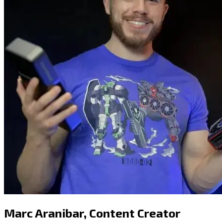
Marc Aranibar​​​​‌ ‍ ​‍​‍‌‍ ‌ ​‍‌‍‍‌‌‍‌ ‌‍‍‌‌‍ ‍​‍​‍​ ‍‍​‍​‍‌ ​ ‌‍​‌‌‍ ‍‌‍‍‌‌ ‌​‌ ‍‌​‍ ‍‌‍‍‌‌‍ ​‍​‍​‍ ​​‍​‍‌‍‍​‌ ​‍‌‍‌‌‌‍‌‍​‍​‍​ ‍‍​‍​‍​‍ ‌‍​‌‌‍‌​‌‍ ‌‌‍‍‌‌‍ ‍​‍ ‌‍‍‌‌‍ ‍‌ ‌​‌‍‌‌‌‍ ‍‌ ‌​​‍ ‌‍‌‌‌‍‌​‌‍‍‌‌ ‌​​‍ ‌‍ ‌‌‍ ‌‍‌​‌‍‌‌​ ‌‌ ​​‌ ​‍‌‍‌‌‌ ​ ‌‍‌‌‌‍ ‍‌ ‌​‌‍​‌‌ ‌​‌‍‍‌‌‍ ‌‍ ‍​ ‍ ‌‍‍‌‌‍‌​​ ‌‌‍‌​​ ‌ ​ ‍​​ ‌​‌‍​‌​ ​ ‌‍‌‍​ ​‍​‍ ‌‌‍​‌​ ‌‌‌‍​ ​ ​​​‍ ‌​ ‌​​ ​‌‌‍​‍​ ​‌​‍ ‌​ ‍‌​ ​​​ ‌‍‌‍​‍​‍ ‌‌‍​ ‌‍‌​‌‍​‍​ ‌‍‌‍​‍​ ‌ ​ ‌‌‌‍‌‍​ ‌ ‌‍​‌​ ​ ​ ‌ ​ ‍ ‌ ‌​‌ ‍‌‌ ​​‌‍‌‌​ ‌‌‍​‌‌ ‌‌‌ ‌​‌‍‍​‌‍ ‌ ​‍​ ‍ ‌ ​​‌‍​‌‌ ‌​‌‍‍​​ ‌‌‍ ‍‌‍​‌‌‍ ‌‌‍‌‌​ ‌‍​‍‌‍​‌‌ ​ ‌‍‌‌‌‌‌‌‌ ​‍‌‍ ​​ ‌​‍‌‌​ ​‍‌​‌‍‌‍​‌‌‍‌​‌‍ ‌‌‍‍‌‌‍ ‍​‍‌‍‌‍‍‌‌‍‌​​ ‌‌‍‌​​ ‌ ​ ‍​​ ‌​‌‍​‌​ ​ ‌‍‌‍​ ​‍​‍ ‌‌‍​‌​ ‌‌‌‍​ ​ ​​​‍ ‌​ ‌​​ ​‌‌‍​‍​ ​‌​‍ ‌​ ‍‌​ ​​​ ‌‍‌‍​‍​‍ ‌‌‍​ ‌‍‌​‌‍​‍​ ‌‍‌‍​‍​ ‌ ​ ‌‌‌‍‌‍​ ‌ ‌‍​‌​ ​ ​ ‌ ​‍‌‍‌ ‌​‌ ‍‌‌ ​​‌‍‌‌​ ‌‌‍​‌‌ ‌‌‌ ‌​‌‍‍​‌‍ ‌ ​‍​‍‌‍‌ ​​‌‍​‌‌ ‌​‌‍‍​​ ‌‌‍ ‍‌‍​‌‌‍ ‌‌‍‌‌​‍‌‍‌ ​​‌‍‌‌‌ ​‍‌ ​ ‌ ​​‌‍‌‌‌‍​ ‌ ‌​‌‍‍‌‌ ‌‍‌‍‌‌​ ‌‌ ​​‌ ‌‌‌‍​‍‌‍ ​‌‍‍‌‌ ​ ‌‍‍​‌‍‌‌‌‍‌​​‍​‍‌ ‌
,
Content Creator​​​​‌ ‍ ​‍​‍‌‍ ‌ ​‍‌‍‍‌‌‍‌ ‌‍‍‌‌‍ ‍​‍​‍​ ‍‍​‍​‍‌ ​ ‌‍​‌‌‍ ‍‌‍‍‌‌ ‌​‌ ‍‌​‍ ‍‌‍‍‌‌‍ ​‍​‍​‍ ​​‍​‍‌‍‍​‌ ​‍‌‍‌‌‌‍‌‍​‍​‍​ ‍‍​‍​‍​‍ ‌‍​‌‌‍‌​‌‍ ‌‌‍‍‌‌‍ ‍​‍ ‌‍‍‌‌‍ ‍‌ ‌​‌‍‌‌‌‍ ‍‌ ‌​​‍ ‌‍‌‌‌‍‌​‌‍‍‌‌ ‌​​‍ ‌‍ ‌‌‍ ‌‍‌​‌‍‌‌​ ‌‌ ​​‌ ​‍‌‍‌‌‌ ​ ‌‍‌‌‌‍ ‍‌ ‌​‌‍​‌‌ ‌​‌‍‍‌‌‍ ‌‍ ‍​ ‍ ‌‍‍‌‌‍‌​​ ‌‌‍‌​​ ‌ ​ ‍​​ ‌​‌‍​‌​ ​ ‌‍‌‍​ ​‍​‍ ‌‌‍​‌​ ‌‌‌‍​ ​ ​​​‍ ‌​ ‌​​ ​‌‌‍​‍​ ​‌​‍ ‌​ ‍‌​ ​​​ ‌‍‌‍​‍​‍ ‌‌‍​ ‌‍‌​‌‍​‍​ ‌‍‌‍​‍​ ‌ ​ ‌‌‌‍‌‍​ ‌ ‌‍​‌​ ​ ​ ‌ ​ ‍ ‌ ‌​‌ ‍‌‌ ​​‌‍‌‌​ ‌‌‍​‌‌ ‌‌‌ ‌​‌‍‍​‌‍ ‌ ​‍​ ‍ ‌ ​​‌‍​‌‌ ‌​‌‍‍​​ ‌‌ ‌​‌‍‍‌‌ ‌​‌‍ ​‌‍‌‌​ ‌‍​‍‌‍​‌‌ ​ ‌‍‌‌‌‌‌‌‌ ​‍‌‍ ​​ ‌​‍‌‌​ ​‍‌​‌‍‌‍​‌‌‍‌​‌‍ ‌‌‍‍‌‌‍ ‍​‍‌‍‌‍‍‌‌‍‌​​ ‌‌‍‌​​ ‌ ​ ‍​​ ‌​‌‍​‌​ ​ ‌‍‌‍​ ​‍​‍ ‌‌‍​‌​ ‌‌‌‍​ ​ ​​​‍ ‌​ ‌​​ ​‌‌‍​‍​ ​‌​‍ ‌​ ‍‌​ ​​​ ‌‍‌‍​‍​‍ ‌‌‍​ ‌‍‌​‌‍​‍​ ‌‍‌‍​‍​ ‌ ​ ‌‌‌‍‌‍​ ‌ ‌‍​‌​ ​ ​ ‌ ​‍‌‍‌ ‌​‌ ‍‌‌ ​​‌‍‌‌​ ‌‌‍​‌‌ ‌‌‌ ‌​‌‍‍​‌‍ ‌ ​‍​‍‌‍‌ ​​‌‍​‌‌ ‌​‌‍‍​​ ‌‌ ‌​‌‍‍‌‌ ‌​‌‍ ​‌‍‌‌​‍‌‍‌ ​​‌‍‌‌‌ ​‍‌ ​ ‌ ​​‌‍‌‌‌‍​ ‌ ‌​‌‍‍‌‌ ‌‍‌‍‌‌​ ‌‌ ​​‌ ‌‌‌‍​‍‌‍ ​‌‍‍‌‌ ​ ‌‍‍​‌‍‌‌‌‍‌​​‍​‍‌ ‌