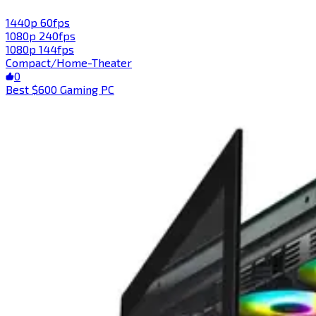
1440p 60fps​​​​‌ ‍ ​‍​‍‌‍ ‌ ​‍‌‍‍‌‌‍‌ ‌‍‍‌‌‍ ‍​‍​‍​ ‍‍​‍​‍‌ ​ ‌‍​‌‌‍ ‍‌‍‍‌‌ ‌​‌ ‍‌​‍ ‍‌‍‍‌‌‍ ​‍​‍​‍ ​​‍​‍‌‍‍​‌ ​‍‌‍‌‌‌‍‌‍​‍​‍​ ‍‍​‍​‍​‍ ‌‍​‌‌‍‌​‌‍ ‌‌‍‍‌‌‍ ‍​‍ ‌‍‍‌‌‍ ‍‌ ‌​‌‍‌‌‌‍ ‍‌ ‌​​‍ ‌‍‌‌‌‍‌​‌‍‍‌‌ ‌​​‍ ‌‍ ‌‌‍ ‌‍‌​‌‍‌‌​ ‌‌ ​​‌ ​‍‌‍‌‌‌ ​ ‌‍‌‌‌‍ ‍‌ ‌​‌‍​‌‌ ‌​‌‍‍‌‌‍ ‌‍ ‍​ ‍ ‌‍‍‌‌‍‌​​ ‌​ ​‍​ ‌ ‌‍​ ​ ‍​​ ‍‌‌‍​‍​ ‌ ​ ​​​‍ ‌​ ​‍​ ‍‌​ ‍​‌‍‌‍​‍ ‌​ ‌​​ ‍‌​ ‌‍​ ‍‌​‍ ‌‌‍​‌​ ​‌​ ‌​​ ‍​​‍ ‌​ ​​​ ​ ​ ‌ ‌‍​‌‌‍​‌​ ‍‌​ ‍​​ ‌‍​ ​ ‌‍​ ​ ​ ​ ​ ​ ‍ ‌ ‌​‌ ‍‌‌ ​​‌‍‌‌​ ‌‌ ​​‌‍‌‌‌ ​‍‌‍‌‍‌‍ ‌ ​‍‌‍ ‌‌‍​‌‌‍ ‍‌‍​ ‌‍‌‌​ ‍ ‌ ​​‌‍​‌‌ ‌​‌‍‍​​ ‌‌‍ ‍‌‍​‌‌‍ ‌‌‍‌‌​ ‌‍​‍‌‍​‌‌ ​ ‌‍‌‌‌‌‌‌‌ ​‍‌‍ ​​ ‌​‍‌‌​ ​‍‌​‌‍‌‍​‌‌‍‌​‌‍ ‌‌‍‍‌‌‍ ‍​‍‌‍‌‍‍‌‌‍‌​​ ‌​ ​‍​ ‌ ‌‍​ ​ ‍​​ ‍‌‌‍​‍​ ‌ ​ ​​​‍ ‌​ ​‍​ ‍‌​ ‍​‌‍‌‍​‍ ‌​ ‌​​ ‍‌​ ‌‍​ ‍‌​‍ ‌‌‍​‌​ ​‌​ ‌​​ ‍​​‍ ‌​ ​​​ ​ ​ ‌ ‌‍​‌‌‍​‌​ ‍‌​ ‍​​ ‌‍​ ​ ‌‍​ ​ ​ ​ ​ ​‍‌‍‌ ‌​‌ ‍‌‌ ​​‌‍‌‌​ ‌‌ ​​‌‍‌‌‌ ​‍‌‍‌‍‌‍ ‌ ​‍‌‍ ‌‌‍​‌‌‍ ‍‌‍​ ‌‍‌‌​‍‌‍‌ ​​‌‍​‌‌ ‌​‌‍‍​​ ‌‌‍ ‍‌‍​‌‌‍ ‌‌‍‌‌​‍‌‍‌ ​​‌‍‌‌‌ ​‍‌ ​ ‌ ​​‌‍‌‌‌‍​ ‌ ‌​‌‍‍‌‌ ‌‍‌‍‌‌​ ‌‌ ​​‌ ‌‌‌‍​‍‌‍ ​‌‍‍‌‌ ​ ‌‍‍​‌‍‌‌‌‍‌​​‍​‍‌ ‌
1080p 240fps​​​​‌ ‍ ​‍​‍‌‍ ‌ ​‍‌‍‍‌‌‍‌ ‌‍‍‌‌‍ ‍​‍​‍​ ‍‍​‍​‍‌ ​ ‌‍​‌‌‍ ‍‌‍‍‌‌ ‌​‌ ‍‌​‍ ‍‌‍‍‌‌‍ ​‍​‍​‍ ​​‍​‍‌‍‍​‌ ​‍‌‍‌‌‌‍‌‍​‍​‍​ ‍‍​‍​‍​‍ ‌‍​‌‌‍‌​‌‍ ‌‌‍‍‌‌‍ ‍​‍ ‌‍‍‌‌‍ ‍‌ ‌​‌‍‌‌‌‍ ‍‌ ‌​​‍ ‌‍‌‌‌‍‌​‌‍‍‌‌ ‌​​‍ ‌‍ ‌‌‍ ‌‍‌​‌‍‌‌​ ‌‌ ​​‌ ​‍‌‍‌‌‌ ​ ‌‍‌‌‌‍ ‍‌ ‌​‌‍​‌‌ ‌​‌‍‍‌‌‍ ‌‍ ‍​ ‍ ‌‍‍‌‌‍‌​​ ‌‌‍​‍​ ​​‌‍‌​‌‍​ ‌‍‌‌‌‍​‍​ ​‌​ ​​​‍ ‌‌‍‌​‌‍‌​​ ​‌​ ​​​‍ ‌​ ‌​‌‍​‌​ ‌ ​ ‌‍​‍ ‌‌‍​‍‌‍‌​‌‍​‍‌‍​‌​‍ ‌​ ​‍‌‍‌‍‌‍​ ​ ​‌​ ​‍​ ‍​​ ‌‌​ ‌ ​ ​ ​ ‌ ​ ​ ‌‍‌‌​ ‍ ‌ ‌​‌ ‍‌‌ ​​‌‍‌‌​ ‌‌ ​​‌‍‌‌‌ ​‍‌‍‌‍‌‍ ‌ ​‍‌‍ ‌‌‍​‌‌‍ ‍‌‍​ ‌‍‌‌​ ‍ ‌ ​​‌‍​‌‌ ‌​‌‍‍​​ ‌‌‍ ‍‌‍​‌‌‍ ‌‌‍‌‌​ ‌‍​‍‌‍​‌‌ ​ ‌‍‌‌‌‌‌‌‌ ​‍‌‍ ​​ ‌​‍‌‌​ ​‍‌​‌‍‌‍​‌‌‍‌​‌‍ ‌‌‍‍‌‌‍ ‍​‍‌‍‌‍‍‌‌‍‌​​ ‌‌‍​‍​ ​​‌‍‌​‌‍​ ‌‍‌‌‌‍​‍​ ​‌​ ​​​‍ ‌‌‍‌​‌‍‌​​ ​‌​ ​​​‍ ‌​ ‌​‌‍​‌​ ‌ ​ ‌‍​‍ ‌‌‍​‍‌‍‌​‌‍​‍‌‍​‌​‍ ‌​ ​‍‌‍‌‍‌‍​ ​ ​‌​ ​‍​ ‍​​ ‌‌​ ‌ ​ ​ ​ ‌ ​ ​ ‌‍‌‌​‍‌‍‌ ‌​‌ ‍‌‌ ​​‌‍‌‌​ ‌‌ ​​‌‍‌‌‌ ​‍‌‍‌‍‌‍ ‌ ​‍‌‍ ‌‌‍​‌‌‍ ‍‌‍​ ‌‍‌‌​‍‌‍‌ ​​‌‍​‌‌ ‌​‌‍‍​​ ‌‌‍ ‍‌‍​‌‌‍ ‌‌‍‌‌​‍‌‍‌ ​​‌‍‌‌‌ ​‍‌ ​ ‌ ​​‌‍‌‌‌‍​ ‌ ‌​‌‍‍‌‌ ‌‍‌‍‌‌​ ‌‌ ​​‌ ‌‌‌‍​‍‌‍ ​‌‍‍‌‌ ​ ‌‍‍​‌‍‌‌‌‍‌​​‍​‍‌ ‌
1080p 144fps​​​​‌ ‍ ​‍​‍‌‍ ‌ ​‍‌‍‍‌‌‍‌ ‌‍‍‌‌‍ ‍​‍​‍​ ‍‍​‍​‍‌ ​ ‌‍​‌‌‍ ‍‌‍‍‌‌ ‌​‌ ‍‌​‍ ‍‌‍‍‌‌‍ ​‍​‍​‍ ​​‍​‍‌‍‍​‌ ​‍‌‍‌‌‌‍‌‍​‍​‍​ ‍‍​‍​‍​‍ ‌‍​‌‌‍‌​‌‍ ‌‌‍‍‌‌‍ ‍​‍ ‌‍‍‌‌‍ ‍‌ ‌​‌‍‌‌‌‍ ‍‌ ‌​​‍ ‌‍‌‌‌‍‌​‌‍‍‌‌ ‌​​‍ ‌‍ ‌‌‍ ‌‍‌​‌‍‌‌​ ‌‌ ​​‌ ​‍‌‍‌‌‌ ​ ‌‍‌‌‌‍ ‍‌ ‌​‌‍​‌‌ ‌​‌‍‍‌‌‍ ‌‍ ‍​ ‍ ‌‍‍‌‌‍‌​​ ‌​ ‍‌​ ​​​ ‌‌​ ‌‌​ ‍​​ ‌‍‌‍‌​​ ‌​​‍ ‌‌‍‌​​ ‍​‌‍‌‌‌‍‌​​‍ ‌​ ‌​​ ​‍‌‍​‌‌‍‌‍​‍ ‌‌‍​‍​ ‌​‌‍‌​‌‍‌‌​‍ ‌‌‍​‍​ ‍​‌‍‌​​ ‌‍‌‍‌‌​ ‌‌​ ​​‌‍​‌​ ​​​ ‍​​ ​ ​ ‌​​ ‍ ‌ ‌​‌ ‍‌‌ ​​‌‍‌‌​ ‌‌ ​​‌‍‌‌‌ ​‍‌‍‌‍‌‍ ‌ ​‍‌‍ ‌‌‍​‌‌‍ ‍‌‍​ ‌‍‌‌​ ‍ ‌ ​​‌‍​‌‌ ‌​‌‍‍​​ ‌‌‍ ‍‌‍​‌‌‍ ‌‌‍‌‌​ ‌‍​‍‌‍​‌‌ ​ ‌‍‌‌‌‌‌‌‌ ​‍‌‍ ​​ ‌​‍‌‌​ ​‍‌​‌‍‌‍​‌‌‍‌​‌‍ ‌‌‍‍‌‌‍ ‍​‍‌‍‌‍‍‌‌‍‌​​ ‌​ ‍‌​ ​​​ ‌‌​ ‌‌​ ‍​​ ‌‍‌‍‌​​ ‌​​‍ ‌‌‍‌​​ ‍​‌‍‌‌‌‍‌​​‍ ‌​ ‌​​ ​‍‌‍​‌‌‍‌‍​‍ ‌‌‍​‍​ ‌​‌‍‌​‌‍‌‌​‍ ‌‌‍​‍​ ‍​‌‍‌​​ ‌‍‌‍‌‌​ ‌‌​ ​​‌‍​‌​ ​​​ ‍​​ ​ ​ ‌​​‍‌‍‌ ‌​‌ ‍‌‌ ​​‌‍‌‌​ ‌‌ ​​‌‍‌‌‌ ​‍‌‍‌‍‌‍ ‌ ​‍‌‍ ‌‌‍​‌‌‍ ‍‌‍​ ‌‍‌‌​‍‌‍‌ ​​‌‍​‌‌ ‌​‌‍‍​​ ‌‌‍ ‍‌‍​‌‌‍ ‌‌‍‌‌​‍‌‍‌ ​​‌‍‌‌‌ ​‍‌ ​ ‌ ​​‌‍‌‌‌‍​ ‌ ‌​‌‍‍‌‌ ‌‍‌‍‌‌​ ‌‌ ​​‌ ‌‌‌‍​‍‌‍ ​‌‍‍‌‌ ​ ‌‍‍​‌‍‌‌‌‍‌​​‍​‍‌ ‌
Compact/Home-Theater​​​​‌ ‍ ​‍​‍‌‍ ‌ ​‍‌‍‍‌‌‍‌ ‌‍‍‌‌‍ ‍​‍​‍​ ‍‍​‍​‍‌ ​ ‌‍​‌‌‍ ‍‌‍‍‌‌ ‌​‌ ‍‌​‍ ‍‌‍‍‌‌‍ ​‍​‍​‍ ​​‍​‍‌‍‍​‌ ​‍‌‍‌‌‌‍‌‍​‍​‍​ ‍‍​‍​‍​‍ ‌‍​‌‌‍‌​‌‍ ‌‌‍‍‌‌‍ ‍​‍ ‌‍‍‌‌‍ ‍‌ ‌​‌‍‌‌‌‍ ‍‌ ‌​​‍ ‌‍‌‌‌‍‌​‌‍‍‌‌ ‌​​‍ ‌‍ ‌‌‍ ‌‍‌​‌‍‌‌​ ‌‌ ​​‌ ​‍‌‍‌‌‌ ​ ‌‍‌‌‌‍ ‍‌ ‌​‌‍​‌‌ ‌​‌‍‍‌‌‍ ‌‍ ‍​ ‍ ‌‍‍‌‌‍‌​​ ‌​ ​‌​ ​‌​ ​‍‌‍​‍​ ‍​‌‍​‍‌‍​‍​ ‌​​‍ ‌‌‍​ ​ ​‍‌‍‌‍​ ​​​‍ ‌​ ‌​​ ​‍​ ‌‍‌‍‌‍​‍ ‌‌‍​‍‌‍​ ​ ​ ‌‍​‌​‍ ‌‌‍‌‍​ ​ ‌‍​ ​ ​​‌‍‌‌‌‍​ ​ ​​​ ‌ ‌‍​‍‌‍‌‌‌‍​‌‌‍​‌​ ‍ ‌ ‌​‌ ‍‌‌ ​​‌‍‌‌​ ‌‌ ‌​‌‍​‌‌‍‌ ​ ‍ ‌ ​​‌‍​‌‌ ‌​‌‍‍​​ ‌‌‍ ‍‌‍​‌‌‍ ‌‌‍‌‌​ ‌‍​‍‌‍​‌‌ ​ ‌‍‌‌‌‌‌‌‌ ​‍‌‍ ​​ ‌​‍‌‌​ ​‍‌​‌‍‌‍​‌‌‍‌​‌‍ ‌‌‍‍‌‌‍ ‍​‍‌‍‌‍‍‌‌‍‌​​ ‌​ ​‌​ ​‌​ ​‍‌‍​‍​ ‍​‌‍​‍‌‍​‍​ ‌​​‍ ‌‌‍​ ​ ​‍‌‍‌‍​ ​​​‍ ‌​ ‌​​ ​‍​ ‌‍‌‍‌‍​‍ ‌‌‍​‍‌‍​ ​ ​ ‌‍​‌​‍ ‌‌‍‌‍​ ​ ‌‍​ ​ ​​‌‍‌‌‌‍​ ​ ​​​ ‌ ‌‍​‍‌‍‌‌‌‍​‌‌‍​‌​‍‌‍‌ ‌​‌ ‍‌‌ ​​‌‍‌‌​ ‌‌ ‌​‌‍​‌‌‍‌ ​‍‌‍‌ ​​‌‍​‌‌ ‌​‌‍‍​​ ‌‌‍ ‍‌‍​‌‌‍ ‌‌‍‌‌​‍‌‍‌ ​​‌‍‌‌‌ ​‍‌ ​ ‌ ​​‌‍‌‌‌‍​ ‌ ‌​‌‍‍‌‌ ‌‍‌‍‌‌​ ‌‌ ​​‌ ‌‌‌‍​‍‌‍ ​‌‍‍‌‌ ​ ‌‍‍​‌‍‌‌‌‍‌​​‍​‍‌ ‌
0
Best $600 Gaming PC​​​​‌ ‍ ​‍​‍‌‍ ‌ ​‍‌‍‍‌‌‍‌ ‌‍‍‌‌‍ ‍​‍​‍​ ‍‍​‍​‍‌ ​ ‌‍​‌‌‍ ‍‌‍‍‌‌ ‌​‌ ‍‌​‍ ‍‌‍‍‌‌‍ ​‍​‍​‍ ​​‍​‍‌‍‍​‌ ​‍‌‍‌‌‌‍‌‍​‍​‍​ ‍‍​‍​‍​‍ ‌‍​‌‌‍‌​‌‍ ‌‌‍‍‌‌‍ ‍​‍ ‌‍‍‌‌‍ ‍‌ ‌​‌‍‌‌‌‍ ‍‌ ‌​​‍ ‌‍‌‌‌‍‌​‌‍‍‌‌ ‌​​‍ ‌‍ ‌‌‍ ‌‍‌​‌‍‌‌​ ‌‌ ​​‌ ​‍‌‍‌‌‌ ​ ‌‍‌‌‌‍ ‍‌ ‌​‌‍​‌‌ ‌​‌‍‍‌‌‍ ‌‍ ‍​ ‍ ‌‍‍‌‌‍‌​​ ‌​ ‌​​ ‌ ​ ‌ ‌‍​‌​ ​‌​ ‌‍​ ‌​​ ​ ​‍ ‌​ ‍‌​ ​‍‌‍​‍‌‍‌​​‍ ‌​ ‌​​ ‌‍​ ​​​ ​ ​‍ ‌‌‍​‍​ ‍​​ ​‌​ ‌‍​‍ ‌​ ​‌​ ​‌​ ‌‍‌‍‌​​ ‌‌‌‍‌‍‌‍​ ​ ​‍​ ​ ‌‍‌‍​ ‍​​ ‍‌​ ‍ ‌ ‌​‌ ‍‌‌ ​​‌‍‌‌​ ‌‌‍​‍‌ ‌‌‌‍‍‌‌‍ ​‌‍‌​​ ‍ ‌ ​​‌‍​‌‌ ‌​‌‍‍​​ ‌‌‍‍‌​ ​‌​ ‍​‌‍ ‍‌‌ ‌‍ ‍‌‍​‌‌‍ ‌‌‍‌‌​‍‌‌​ ‌‌‌​​‍‌‌ ‌‍‍ ‌‍‌‌‌ ‍‌​‍‌‌​ ​ ‌​‌​​‍‌‌​ ​ ‌​‌​​‍‌‌​ ​‍​ ​‍‌‍‌‌‌‍ ‍​‍‌‌​ ​‍​ ​‍​‍‌‌​ ‌‌‌​‌​​‍ ‍‌ ‌‍‌‍​‌‌‍ ​‌ ‌‌‌‍‌‌​ ‌‍​‍‌‍​‌‌ ​ ‌‍‌‌‌‌‌‌‌ ​‍‌‍ ​​ ‌​‍‌‌​ ​‍‌​‌‍‌‍​‌‌‍‌​‌‍ ‌‌‍‍‌‌‍ ‍​‍‌‍‌‍‍‌‌‍‌​​ ‌​ ‌​​ ‌ ​ ‌ ‌‍​‌​ ​‌​ ‌‍​ ‌​​ ​ ​‍ ‌​ ‍‌​ ​‍‌‍​‍‌‍‌​​‍ ‌​ ‌​​ ‌‍​ ​​​ ​ ​‍ ‌‌‍​‍​ ‍​​ ​‌​ ‌‍​‍ ‌​ ​‌​ ​‌​ ‌‍‌‍‌​​ ‌‌‌‍‌‍‌‍​ ​ ​‍​ ​ ‌‍‌‍​ ‍​​ ‍‌​‍‌‍‌ ‌​‌ ‍‌‌ ​​‌‍‌‌​ ‌‌‍​‍‌ ‌‌‌‍‍‌‌‍ ​‌‍‌​​‍‌‍‌ ​​‌‍​‌‌ ‌​‌‍‍​​ ‌‌‍‍‌​ ​‌​ ‍​‌‍ ‍‌‌ ‌‍ ‍‌‍​‌‌‍ ‌‌‍‌‌​‍‌‌​ ‌‌‌​​‍‌‌ ‌‍‍ ‌‍‌‌‌ ‍‌​‍‌‌​ ​ ‌​‌​​‍‌‌​ ​ ‌​‌​​‍‌‌​ ​‍​ ​‍‌‍‌‌‌‍ ‍​‍‌‌​ ​‍​ ​‍​‍‌‌​ ‌‌‌​‌​​‍ ‍‌ ‌‍‌‍​‌‌‍ ​‌ ‌‌‌‍‌‌​‍‌‍‌ ​​‌‍‌‌‌ ​‍‌ ​ ‌ ​​‌‍‌‌‌‍​ ‌ ‌​‌‍‍‌‌ ‌‍‌‍‌‌​ ‌‌ ​​‌ ‌‌‌‍​‍‌‍ ​‌‍‍‌‌ ​ ‌‍‍​‌‍‌‌‌‍‌​​‍​‍‌ ‌