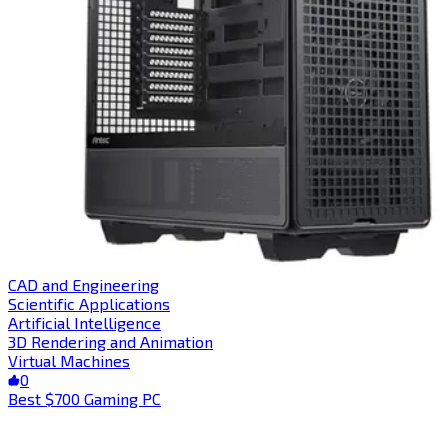
CAD and Engineering​​​​‌ ‍ ​‍​‍‌‍ ‌ ​‍‌‍‍‌‌‍‌ ‌‍‍‌‌‍ ‍​‍​‍​ ‍‍​‍​‍‌ ​ ‌‍​‌‌‍ ‍‌‍‍‌‌ ‌​‌ ‍‌​‍ ‍‌‍‍‌‌‍ ​‍​‍​‍ ​​‍​‍‌‍‍​‌ ​‍‌‍‌‌‌‍‌‍​‍​‍​ ‍‍​‍​‍​‍ ‌‍​‌‌‍‌​‌‍ ‌‌‍‍‌‌‍ ‍​‍ ‌‍‍‌‌‍ ‍‌ ‌​‌‍‌‌‌‍ ‍‌ ‌​​‍ ‌‍‌‌‌‍‌​‌‍‍‌‌ ‌​​‍ ‌‍ ‌‌‍ ‌‍‌​‌‍‌‌​ ‌‌ ​​‌ ​‍‌‍‌‌‌ ​ ‌‍‌‌‌‍ ‍‌ ‌​‌‍​‌‌ ‌​‌‍‍‌‌‍ ‌‍ ‍​ ‍ ‌‍‍‌‌‍‌​​ ‌‌‍​‍​ ​‍‌‍​‌‌‍​‍‌‍‌​​ ​‍​ ‍‌‌‍​‌​‍ ‌​ ​‍‌‍​‌‌‍‌​​ ‍‌​‍ ‌​ ‌​​ ‌‍‌‍​‌​ ​‍​‍ ‌​ ‍​‌‍‌​​ ​‌​ ‌‌​‍ ‌​ ​‍​ ​​​ ​‍​ ‌‌‌‍‌‌​ ​ ​ ‌‌​ ​ ​ ​‌‌‍‌​​ ​​​ ​ ​ ‍ ‌ ‌​‌ ‍‌‌ ​​‌‍‌‌​ ‌‌ ‌​‌‍​‌‌‍‌ ​ ‍ ‌ ​​‌‍​‌‌ ‌​‌‍‍​​ ‌‌‍ ‍‌‍​‌‌‍ ‌‌‍‌‌​ ‌‍​‍‌‍​‌‌ ​ ‌‍‌‌‌‌‌‌‌ ​‍‌‍ ​​ ‌​‍‌‌​ ​‍‌​‌‍‌‍​‌‌‍‌​‌‍ ‌‌‍‍‌‌‍ ‍​‍‌‍‌‍‍‌‌‍‌​​ ‌‌‍​‍​ ​‍‌‍​‌‌‍​‍‌‍‌​​ ​‍​ ‍‌‌‍​‌​‍ ‌​ ​‍‌‍​‌‌‍‌​​ ‍‌​‍ ‌​ ‌​​ ‌‍‌‍​‌​ ​‍​‍ ‌​ ‍​‌‍‌​​ ​‌​ ‌‌​‍ ‌​ ​‍​ ​​​ ​‍​ ‌‌‌‍‌‌​ ​ ​ ‌‌​ ​ ​ ​‌‌‍‌​​ ​​​ ​ ​‍‌‍‌ ‌​‌ ‍‌‌ ​​‌‍‌‌​ ‌‌ ‌​‌‍​‌‌‍‌ ​‍‌‍‌ ​​‌‍​‌‌ ‌​‌‍‍​​ ‌‌‍ ‍‌‍​‌‌‍ ‌‌‍‌‌​‍‌‍‌ ​​‌‍‌‌‌ ​‍‌ ​ ‌ ​​‌‍‌‌‌‍​ ‌ ‌​‌‍‍‌‌ ‌‍‌‍‌‌​ ‌‌ ​​‌ ‌‌‌‍​‍‌‍ ​‌‍‍‌‌ ​ ‌‍‍​‌‍‌‌‌‍‌​​‍​‍‌ ‌
Scientific Applications​​​​‌ ‍ ​‍​‍‌‍ ‌ ​‍‌‍‍‌‌‍‌ ‌‍‍‌‌‍ ‍​‍​‍​ ‍‍​‍​‍‌ ​ ‌‍​‌‌‍ ‍‌‍‍‌‌ ‌​‌ ‍‌​‍ ‍‌‍‍‌‌‍ ​‍​‍​‍ ​​‍​‍‌‍‍​‌ ​‍‌‍‌‌‌‍‌‍​‍​‍​ ‍‍​‍​‍​‍ ‌‍​‌‌‍‌​‌‍ ‌‌‍‍‌‌‍ ‍​‍ ‌‍‍‌‌‍ ‍‌ ‌​‌‍‌‌‌‍ ‍‌ ‌​​‍ ‌‍‌‌‌‍‌​‌‍‍‌‌ ‌​​‍ ‌‍ ‌‌‍ ‌‍‌​‌‍‌‌​ ‌‌ ​​‌ ​‍‌‍‌‌‌ ​ ‌‍‌‌‌‍ ‍‌ ‌​‌‍​‌‌ ‌​‌‍‍‌‌‍ ‌‍ ‍​ ‍ ‌‍‍‌‌‍‌​​ ‌‌‍‌​‌‍​‌​ ‌ ​ ​‍‌‍​‌​ ​‍‌‍​‌​ ‌‍​‍ ‌‌‍‌​​ ‌​​ ‌‍‌‍‌‍​‍ ‌​ ‌​​ ​ ​ ‌‌​ ​ ​‍ ‌​ ‍​​ ​‌‌‍​‌​ ‌ ​‍ ‌‌‍​‍‌‍​‍‌‍​‌​ ‌‍​ ​​‌‍‌‍​ ​‌​ ‌ ​ ‍​​ ​​‌‍​ ​ ‍​​ ‍ ‌ ‌​‌ ‍‌‌ ​​‌‍‌‌​ ‌‌ ‌​‌‍​‌‌‍‌ ​ ‍ ‌ ​​‌‍​‌‌ ‌​‌‍‍​​ ‌‌‍ ‍‌‍​‌‌‍ ‌‌‍‌‌​ ‌‍​‍‌‍​‌‌ ​ ‌‍‌‌‌‌‌‌‌ ​‍‌‍ ​​ ‌​‍‌‌​ ​‍‌​‌‍‌‍​‌‌‍‌​‌‍ ‌‌‍‍‌‌‍ ‍​‍‌‍‌‍‍‌‌‍‌​​ ‌‌‍‌​‌‍​‌​ ‌ ​ ​‍‌‍​‌​ ​‍‌‍​‌​ ‌‍​‍ ‌‌‍‌​​ ‌​​ ‌‍‌‍‌‍​‍ ‌​ ‌​​ ​ ​ ‌‌​ ​ ​‍ ‌​ ‍​​ ​‌‌‍​‌​ ‌ ​‍ ‌‌‍​‍‌‍​‍‌‍​‌​ ‌‍​ ​​‌‍‌‍​ ​‌​ ‌ ​ ‍​​ ​​‌‍​ ​ ‍​​‍‌‍‌ ‌​‌ ‍‌‌ ​​‌‍‌‌​ ‌‌ ‌​‌‍​‌‌‍‌ ​‍‌‍‌ ​​‌‍​‌‌ ‌​‌‍‍​​ ‌‌‍ ‍‌‍​‌‌‍ ‌‌‍‌‌​‍‌‍‌ ​​‌‍‌‌‌ ​‍‌ ​ ‌ ​​‌‍‌‌‌‍​ ‌ ‌​‌‍‍‌‌ ‌‍‌‍‌‌​ ‌‌ ​​‌ ‌‌‌‍​‍‌‍ ​‌‍‍‌‌ ​ ‌‍‍​‌‍‌‌‌‍‌​​‍​‍‌ ‌
Artificial Intelligence​​​​‌ ‍ ​‍​‍‌‍ ‌ ​‍‌‍‍‌‌‍‌ ‌‍‍‌‌‍ ‍​‍​‍​ ‍‍​‍​‍‌ ​ ‌‍​‌‌‍ ‍‌‍‍‌‌ ‌​‌ ‍‌​‍ ‍‌‍‍‌‌‍ ​‍​‍​‍ ​​‍​‍‌‍‍​‌ ​‍‌‍‌‌‌‍‌‍​‍​‍​ ‍‍​‍​‍​‍ ‌‍​‌‌‍‌​‌‍ ‌‌‍‍‌‌‍ ‍​‍ ‌‍‍‌‌‍ ‍‌ ‌​‌‍‌‌‌‍ ‍‌ ‌​​‍ ‌‍‌‌‌‍‌​‌‍‍‌‌ ‌​​‍ ‌‍ ‌‌‍ ‌‍‌​‌‍‌‌​ ‌‌ ​​‌ ​‍‌‍‌‌‌ ​ ‌‍‌‌‌‍ ‍‌ ‌​‌‍​‌‌ ‌​‌‍‍‌‌‍ ‌‍ ‍​ ‍ ‌‍‍‌‌‍‌​​ ‌‌‍‌‌‌‍‌‌​ ‍​​ ​ ​ ​‍​ ‍​‌‍​‍​ ​‍​‍ ‌‌‍‌​​ ‌ ​ ​‍​ ​​​‍ ‌​ ‌​‌‍​‌​ ​​‌‍‌‍​‍ ‌​ ‍​​ ‌‌​ ‌‍​ ‍​​‍ ‌‌‍‌‍‌‍​‌​ ‌‌​ ​​​ ​‌‌‍​‍‌‍‌‌‌‍​‍​ ‍​‌‍​‌‌‍​‌​ ‍​​ ‍ ‌ ‌​‌ ‍‌‌ ​​‌‍‌‌​ ‌‌ ‌​‌‍​‌‌‍‌ ​ ‍ ‌ ​​‌‍​‌‌ ‌​‌‍‍​​ ‌‌‍ ‍‌‍​‌‌‍ ‌‌‍‌‌​ ‌‍​‍‌‍​‌‌ ​ ‌‍‌‌‌‌‌‌‌ ​‍‌‍ ​​ ‌​‍‌‌​ ​‍‌​‌‍‌‍​‌‌‍‌​‌‍ ‌‌‍‍‌‌‍ ‍​‍‌‍‌‍‍‌‌‍‌​​ ‌‌‍‌‌‌‍‌‌​ ‍​​ ​ ​ ​‍​ ‍​‌‍​‍​ ​‍​‍ ‌‌‍‌​​ ‌ ​ ​‍​ ​​​‍ ‌​ ‌​‌‍​‌​ ​​‌‍‌‍​‍ ‌​ ‍​​ ‌‌​ ‌‍​ ‍​​‍ ‌‌‍‌‍‌‍​‌​ ‌‌​ ​​​ ​‌‌‍​‍‌‍‌‌‌‍​‍​ ‍​‌‍​‌‌‍​‌​ ‍​​‍‌‍‌ ‌​‌ ‍‌‌ ​​‌‍‌‌​ ‌‌ ‌​‌‍​‌‌‍‌ ​‍‌‍‌ ​​‌‍​‌‌ ‌​‌‍‍​​ ‌‌‍ ‍‌‍​‌‌‍ ‌‌‍‌‌​‍‌‍‌ ​​‌‍‌‌‌ ​‍‌ ​ ‌ ​​‌‍‌‌‌‍​ ‌ ‌​‌‍‍‌‌ ‌‍‌‍‌‌​ ‌‌ ​​‌ ‌‌‌‍​‍‌‍ ​‌‍‍‌‌ ​ ‌‍‍​‌‍‌‌‌‍‌​​‍​‍‌ ‌
3D Rendering and Animation​​​​‌ ‍ ​‍​‍‌‍ ‌ ​‍‌‍‍‌‌‍‌ ‌‍‍‌‌‍ ‍​‍​‍​ ‍‍​‍​‍‌ ​ ‌‍​‌‌‍ ‍‌‍‍‌‌ ‌​‌ ‍‌​‍ ‍‌‍‍‌‌‍ ​‍​‍​‍ ​​‍​‍‌‍‍​‌ ​‍‌‍‌‌‌‍‌‍​‍​‍​ ‍‍​‍​‍​‍ ‌‍​‌‌‍‌​‌‍ ‌‌‍‍‌‌‍ ‍​‍ ‌‍‍‌‌‍ ‍‌ ‌​‌‍‌‌‌‍ ‍‌ ‌​​‍ ‌‍‌‌‌‍‌​‌‍‍‌‌ ‌​​‍ ‌‍ ‌‌‍ ‌‍‌​‌‍‌‌​ ‌‌ ​​‌ ​‍‌‍‌‌‌ ​ ‌‍‌‌‌‍ ‍‌ ‌​‌‍​‌‌ ‌​‌‍‍‌‌‍ ‌‍ ‍​ ‍ ‌‍‍‌‌‍‌​​ ‌​ ‍​‌‍​‍‌‍​‍​ ​ ​ ‌‌​ ​ ​ ‌​​ ‌‌​‍ ‌‌‍​‍​ ​‍​ ​‌​ ​ ​‍ ‌​ ‌​‌‍​‌‌‍‌‍​ ​​​‍ ‌​ ‍‌​ ​‌​ ‌‌​ ‍‌​‍ ‌‌‍​‍‌‍​‌​ ‍​​ ‌​‌‍‌​‌‍‌​‌‍‌​​ ​​‌‍​ ​ ​‌​ ​‌‌‍​‍​ ‍ ‌ ‌​‌ ‍‌‌ ​​‌‍‌‌​ ‌‌ ‌​‌‍​‌‌‍‌ ​ ‍ ‌ ​​‌‍​‌‌ ‌​‌‍‍​​ ‌‌‍ ‍‌‍​‌‌‍ ‌‌‍‌‌​ ‌‍​‍‌‍​‌‌ ​ ‌‍‌‌‌‌‌‌‌ ​‍‌‍ ​​ ‌​‍‌‌​ ​‍‌​‌‍‌‍​‌‌‍‌​‌‍ ‌‌‍‍‌‌‍ ‍​‍‌‍‌‍‍‌‌‍‌​​ ‌​ ‍​‌‍​‍‌‍​‍​ ​ ​ ‌‌​ ​ ​ ‌​​ ‌‌​‍ ‌‌‍​‍​ ​‍​ ​‌​ ​ ​‍ ‌​ ‌​‌‍​‌‌‍‌‍​ ​​​‍ ‌​ ‍‌​ ​‌​ ‌‌​ ‍‌​‍ ‌‌‍​‍‌‍​‌​ ‍​​ ‌​‌‍‌​‌‍‌​‌‍‌​​ ​​‌‍​ ​ ​‌​ ​‌‌‍​‍​‍‌‍‌ ‌​‌ ‍‌‌ ​​‌‍‌‌​ ‌‌ ‌​‌‍​‌‌‍‌ ​‍‌‍‌ ​​‌‍​‌‌ ‌​‌‍‍​​ ‌‌‍ ‍‌‍​‌‌‍ ‌‌‍‌‌​‍‌‍‌ ​​‌‍‌‌‌ ​‍‌ ​ ‌ ​​‌‍‌‌‌‍​ ‌ ‌​‌‍‍‌‌ ‌‍‌‍‌‌​ ‌‌ ​​‌ ‌‌‌‍​‍‌‍ ​‌‍‍‌‌ ​ ‌‍‍​‌‍‌‌‌‍‌​​‍​‍‌ ‌
Virtual Machines​​​​‌ ‍ ​‍​‍‌‍ ‌ ​‍‌‍‍‌‌‍‌ ‌‍‍‌‌‍ ‍​‍​‍​ ‍‍​‍​‍‌ ​ ‌‍​‌‌‍ ‍‌‍‍‌‌ ‌​‌ ‍‌​‍ ‍‌‍‍‌‌‍ ​‍​‍​‍ ​​‍​‍‌‍‍​‌ ​‍‌‍‌‌‌‍‌‍​‍​‍​ ‍‍​‍​‍​‍ ‌‍​‌‌‍‌​‌‍ ‌‌‍‍‌‌‍ ‍​‍ ‌‍‍‌‌‍ ‍‌ ‌​‌‍‌‌‌‍ ‍‌ ‌​​‍ ‌‍‌‌‌‍‌​‌‍‍‌‌ ‌​​‍ ‌‍ ‌‌‍ ‌‍‌​‌‍‌‌​ ‌‌ ​​‌ ​‍‌‍‌‌‌ ​ ‌‍‌‌‌‍ ‍‌ ‌​‌‍​‌‌ ‌​‌‍‍‌‌‍ ‌‍ ‍​ ‍ ‌‍‍‌‌‍‌​​ ‌​ ‌​​ ​‍​ ‌ ‌‍‌​​ ‌‌‌‍‌‍​ ‌‍​ ‌‍​‍ ‌​ ‌​‌‍​ ‌‍‌​​ ​ ​‍ ‌​ ‌​​ ​‌​ ‌​‌‍​‍​‍ ‌‌‍​‌​ ‍‌​ ‌ ‌‍‌​​‍ ‌​ ‌ ​ ​ ‌‍‌‌‌‍‌‍​ ‌‍​ ‌‌​ ​ ‌‍​ ​ ‌​​ ​‍​ ‍‌​ ​‌​ ‍ ‌ ‌​‌ ‍‌‌ ​​‌‍‌‌​ ‌‌ ‌​‌‍​‌‌‍‌ ​ ‍ ‌ ​​‌‍​‌‌ ‌​‌‍‍​​ ‌‌‍ ‍‌‍​‌‌‍ ‌‌‍‌‌​ ‌‍​‍‌‍​‌‌ ​ ‌‍‌‌‌‌‌‌‌ ​‍‌‍ ​​ ‌​‍‌‌​ ​‍‌​‌‍‌‍​‌‌‍‌​‌‍ ‌‌‍‍‌‌‍ ‍​‍‌‍‌‍‍‌‌‍‌​​ ‌​ ‌​​ ​‍​ ‌ ‌‍‌​​ ‌‌‌‍‌‍​ ‌‍​ ‌‍​‍ ‌​ ‌​‌‍​ ‌‍‌​​ ​ ​‍ ‌​ ‌​​ ​‌​ ‌​‌‍​‍​‍ ‌‌‍​‌​ ‍‌​ ‌ ‌‍‌​​‍ ‌​ ‌ ​ ​ ‌‍‌‌‌‍‌‍​ ‌‍​ ‌‌​ ​ ‌‍​ ​ ‌​​ ​‍​ ‍‌​ ​‌​‍‌‍‌ ‌​‌ ‍‌‌ ​​‌‍‌‌​ ‌‌ ‌​‌‍​‌‌‍‌ ​‍‌‍‌ ​​‌‍​‌‌ ‌​‌‍‍​​ ‌‌‍ ‍‌‍​‌‌‍ ‌‌‍‌‌​‍‌‍‌ ​​‌‍‌‌‌ ​‍‌ ​ ‌ ​​‌‍‌‌‌‍​ ‌ ‌​‌‍‍‌‌ ‌‍‌‍‌‌​ ‌‌ ​​‌ ‌‌‌‍​‍‌‍ ​‌‍‍‌‌ ​ ‌‍‍​‌‍‌‌‌‍‌​​‍​‍‌ ‌
0
Best $700 Gaming PC​​​​‌ ‍ ​‍​‍‌‍ ‌ ​‍‌‍‍‌‌‍‌ ‌‍‍‌‌‍ ‍​‍​‍​ ‍‍​‍​‍‌ ​ ‌‍​‌‌‍ ‍‌‍‍‌‌ ‌​‌ ‍‌​‍ ‍‌‍‍‌‌‍ ​‍​‍​‍ ​​‍​‍‌‍‍​‌ ​‍‌‍‌‌‌‍‌‍​‍​‍​ ‍‍​‍​‍​‍ ‌‍​‌‌‍‌​‌‍ ‌‌‍‍‌‌‍ ‍​‍ ‌‍‍‌‌‍ ‍‌ ‌​‌‍‌‌‌‍ ‍‌ ‌​​‍ ‌‍‌‌‌‍‌​‌‍‍‌‌ ‌​​‍ ‌‍ ‌‌‍ ‌‍‌​‌‍‌‌​ ‌‌ ​​‌ ​‍‌‍‌‌‌ ​ ‌‍‌‌‌‍ ‍‌ ‌​‌‍​‌‌ ‌​‌‍‍‌‌‍ ‌‍ ‍​ ‍ ‌‍‍‌‌‍‌​​ ‌​ ‍​​ ​​‌‍‌‌​ ‌‍‌‍‌‍​ ‌​​ ​ ‌‍​‌​‍ ‌​ ‌ ​ ‍‌​ ‍‌​ ‍​​‍ ‌​ ‌​​ ‌ ‌‍​‌‌‍‌​​‍ ‌‌‍​‍​ ​‌‌‍‌‌‌‍​‌​‍ ‌‌‍‌‍​ ‌​‌‍‌​​ ​​​ ​‌‌‍​‌​ ​ ​ ​‌​ ‍​‌‍​ ‌‍‌‍​ ​ ​ ‍ ‌ ‌​‌ ‍‌‌ ​​‌‍‌‌​ ‌‌‍​‍‌ ‌‌‌‍‍‌‌‍ ​‌‍‌​​ ‍ ‌ ​​‌‍​‌‌ ‌​‌‍‍​​ ‌‌‍‍‌​ ​‌​ ‍​‌‍ ‍‌‌ ‌‍ ‍‌‍​‌‌‍ ‌‌‍‌‌​‍‌‌​ ‌‌‌​​‍‌‌ ‌‍‍ ‌‍‌‌‌ ‍‌​‍‌‌​ ​ ‌​‌​​‍‌‌​ ​ ‌​‌​​‍‌‌​ ​‍​ ​‍‌‍‌‌‌‍ ‍​‍‌‌​ ​‍​ ​‍​‍‌‌​ ‌‌‌​‌​​‍ ‍‌ ‌‍‌‍​‌‌‍ ​‌ ‌‌‌‍‌‌​ ‌‍​‍‌‍​‌‌ ​ ‌‍‌‌‌‌‌‌‌ ​‍‌‍ ​​ ‌​‍‌‌​ ​‍‌​‌‍‌‍​‌‌‍‌​‌‍ ‌‌‍‍‌‌‍ ‍​‍‌‍‌‍‍‌‌‍‌​​ ‌​ ‍​​ ​​‌‍‌‌​ ‌‍‌‍‌‍​ ‌​​ ​ ‌‍​‌​‍ ‌​ ‌ ​ ‍‌​ ‍‌​ ‍​​‍ ‌​ ‌​​ ‌ ‌‍​‌‌‍‌​​‍ ‌‌‍​‍​ ​‌‌‍‌‌‌‍​‌​‍ ‌‌‍‌‍​ ‌​‌‍‌​​ ​​​ ​‌‌‍​‌​ ​ ​ ​‌​ ‍​‌‍​ ‌‍‌‍​ ​ ​‍‌‍‌ ‌​‌ ‍‌‌ ​​‌‍‌‌​ ‌‌‍​‍‌ ‌‌‌‍‍‌‌‍ ​‌‍‌​​‍‌‍‌ ​​‌‍​‌‌ ‌​‌‍‍​​ ‌‌‍‍‌​ ​‌​ ‍​‌‍ ‍‌‌ ‌‍ ‍‌‍​‌‌‍ ‌‌‍‌‌​‍‌‌​ ‌‌‌​​‍‌‌ ‌‍‍ ‌‍‌‌‌ ‍‌​‍‌‌​ ​ ‌​‌​​‍‌‌​ ​ ‌​‌​​‍‌‌​ ​‍​ ​‍‌‍‌‌‌‍ ‍​‍‌‌​ ​‍​ ​‍​‍‌‌​ ‌‌‌​‌​​‍ ‍‌ ‌‍‌‍​‌‌‍ ​‌ ‌‌‌‍‌‌​‍‌‍‌ ​​‌‍‌‌‌ ​‍‌ ​ ‌ ​​‌‍‌‌‌‍​ ‌ ‌​‌‍‍‌‌ ‌‍‌‍‌‌​ ‌‌ ​​‌ ‌‌‌‍​‍‌‍ ​‌‍‍‌‌ ​ ‌‍‍​‌‍‌‌‌‍‌​​‍​‍‌ ‌