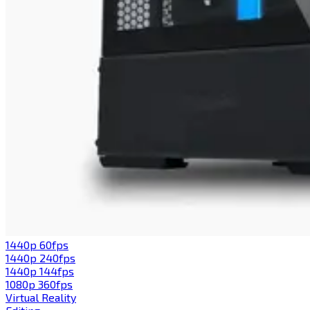
1440p 60fps​​​​‌ ‍ ​‍​‍‌‍ ‌ ​‍‌‍‍‌‌‍‌ ‌‍‍‌‌‍ ‍​‍​‍​ ‍‍​‍​‍‌ ​ ‌‍​‌‌‍ ‍‌‍‍‌‌ ‌​‌ ‍‌​‍ ‍‌‍‍‌‌‍ ​‍​‍​‍ ​​‍​‍‌‍‍​‌ ​‍‌‍‌‌‌‍‌‍​‍​‍​ ‍‍​‍​‍​‍ ‌‍​‌‌‍‌​‌‍ ‌‌‍‍‌‌‍ ‍​‍ ‌‍‍‌‌‍ ‍‌ ‌​‌‍‌‌‌‍ ‍‌ ‌​​‍ ‌‍‌‌‌‍‌​‌‍‍‌‌ ‌​​‍ ‌‍ ‌‌‍ ‌‍‌​‌‍‌‌​ ‌‌ ​​‌ ​‍‌‍‌‌‌ ​ ‌‍‌‌‌‍ ‍‌ ‌​‌‍​‌‌ ‌​‌‍‍‌‌‍ ‌‍ ‍​ ‍ ‌‍‍‌‌‍‌​​ ‌​ ​‍​ ‌ ‌‍​ ​ ‍​​ ‍‌‌‍​‍​ ‌ ​ ​​​‍ ‌​ ​‍​ ‍‌​ ‍​‌‍‌‍​‍ ‌​ ‌​​ ‍‌​ ‌‍​ ‍‌​‍ ‌‌‍​‌​ ​‌​ ‌​​ ‍​​‍ ‌​ ​​​ ​ ​ ‌ ‌‍​‌‌‍​‌​ ‍‌​ ‍​​ ‌‍​ ​ ‌‍​ ​ ​ ​ ​ ​ ‍ ‌ ‌​‌ ‍‌‌ ​​‌‍‌‌​ ‌‌ ​​‌‍‌‌‌ ​‍‌‍‌‍‌‍ ‌ ​‍‌‍ ‌‌‍​‌‌‍ ‍‌‍​ ‌‍‌‌​ ‍ ‌ ​​‌‍​‌‌ ‌​‌‍‍​​ ‌‌‍ ‍‌‍​‌‌‍ ‌‌‍‌‌​ ‌‍​‍‌‍​‌‌ ​ ‌‍‌‌‌‌‌‌‌ ​‍‌‍ ​​ ‌​‍‌‌​ ​‍‌​‌‍‌‍​‌‌‍‌​‌‍ ‌‌‍‍‌‌‍ ‍​‍‌‍‌‍‍‌‌‍‌​​ ‌​ ​‍​ ‌ ‌‍​ ​ ‍​​ ‍‌‌‍​‍​ ‌ ​ ​​​‍ ‌​ ​‍​ ‍‌​ ‍​‌‍‌‍​‍ ‌​ ‌​​ ‍‌​ ‌‍​ ‍‌​‍ ‌‌‍​‌​ ​‌​ ‌​​ ‍​​‍ ‌​ ​​​ ​ ​ ‌ ‌‍​‌‌‍​‌​ ‍‌​ ‍​​ ‌‍​ ​ ‌‍​ ​ ​ ​ ​ ​‍‌‍‌ ‌​‌ ‍‌‌ ​​‌‍‌‌​ ‌‌ ​​‌‍‌‌‌ ​‍‌‍‌‍‌‍ ‌ ​‍‌‍ ‌‌‍​‌‌‍ ‍‌‍​ ‌‍‌‌​‍‌‍‌ ​​‌‍​‌‌ ‌​‌‍‍​​ ‌‌‍ ‍‌‍​‌‌‍ ‌‌‍‌‌​‍‌‍‌ ​​‌‍‌‌‌ ​‍‌ ​ ‌ ​​‌‍‌‌‌‍​ ‌ ‌​‌‍‍‌‌ ‌‍‌‍‌‌​ ‌‌ ​​‌ ‌‌‌‍​‍‌‍ ​‌‍‍‌‌ ​ ‌‍‍​‌‍‌‌‌‍‌​​‍​‍‌ ‌
1440p 240fps​​​​‌ ‍ ​‍​‍‌‍ ‌ ​‍‌‍‍‌‌‍‌ ‌‍‍‌‌‍ ‍​‍​‍​ ‍‍​‍​‍‌ ​ ‌‍​‌‌‍ ‍‌‍‍‌‌ ‌​‌ ‍‌​‍ ‍‌‍‍‌‌‍ ​‍​‍​‍ ​​‍​‍‌‍‍​‌ ​‍‌‍‌‌‌‍‌‍​‍​‍​ ‍‍​‍​‍​‍ ‌‍​‌‌‍‌​‌‍ ‌‌‍‍‌‌‍ ‍​‍ ‌‍‍‌‌‍ ‍‌ ‌​‌‍‌‌‌‍ ‍‌ ‌​​‍ ‌‍‌‌‌‍‌​‌‍‍‌‌ ‌​​‍ ‌‍ ‌‌‍ ‌‍‌​‌‍‌‌​ ‌‌ ​​‌ ​‍‌‍‌‌‌ ​ ‌‍‌‌‌‍ ‍‌ ‌​‌‍​‌‌ ‌​‌‍‍‌‌‍ ‌‍ ‍​ ‍ ‌‍‍‌‌‍‌​​ ‌‌‍​‍​ ​‌​ ​ ‌‍‌‍​ ​‍‌‍‌‍‌‍​ ​ ‍​​‍ ‌​ ​‌‌‍‌‌‌‍​‌​ ​‌​‍ ‌​ ‌​‌‍​‌‌‍​ ​ ​‍​‍ ‌​ ‍​​ ​​​ ‌‍‌‍​ ​‍ ‌‌‍​‌​ ​​​ ‍​​ ‍​​ ‍​​ ‌‍​ ‌ ​ ‌ ​ ​‍​ ‍​​ ​ ​ ​ ​ ‍ ‌ ‌​‌ ‍‌‌ ​​‌‍‌‌​ ‌‌ ​​‌‍‌‌‌ ​‍‌‍‌‍‌‍ ‌ ​‍‌‍ ‌‌‍​‌‌‍ ‍‌‍​ ‌‍‌‌​ ‍ ‌ ​​‌‍​‌‌ ‌​‌‍‍​​ ‌‌‍ ‍‌‍​‌‌‍ ‌‌‍‌‌​ ‌‍​‍‌‍​‌‌ ​ ‌‍‌‌‌‌‌‌‌ ​‍‌‍ ​​ ‌​‍‌‌​ ​‍‌​‌‍‌‍​‌‌‍‌​‌‍ ‌‌‍‍‌‌‍ ‍​‍‌‍‌‍‍‌‌‍‌​​ ‌‌‍​‍​ ​‌​ ​ ‌‍‌‍​ ​‍‌‍‌‍‌‍​ ​ ‍​​‍ ‌​ ​‌‌‍‌‌‌‍​‌​ ​‌​‍ ‌​ ‌​‌‍​‌‌‍​ ​ ​‍​‍ ‌​ ‍​​ ​​​ ‌‍‌‍​ ​‍ ‌‌‍​‌​ ​​​ ‍​​ ‍​​ ‍​​ ‌‍​ ‌ ​ ‌ ​ ​‍​ ‍​​ ​ ​ ​ ​‍‌‍‌ ‌​‌ ‍‌‌ ​​‌‍‌‌​ ‌‌ ​​‌‍‌‌‌ ​‍‌‍‌‍‌‍ ‌ ​‍‌‍ ‌‌‍​‌‌‍ ‍‌‍​ ‌‍‌‌​‍‌‍‌ ​​‌‍​‌‌ ‌​‌‍‍​​ ‌‌‍ ‍‌‍​‌‌‍ ‌‌‍‌‌​‍‌‍‌ ​​‌‍‌‌‌ ​‍‌ ​ ‌ ​​‌‍‌‌‌‍​ ‌ ‌​‌‍‍‌‌ ‌‍‌‍‌‌​ ‌‌ ​​‌ ‌‌‌‍​‍‌‍ ​‌‍‍‌‌ ​ ‌‍‍​‌‍‌‌‌‍‌​​‍​‍‌ ‌
1440p 144fps​​​​‌ ‍ ​‍​‍‌‍ ‌ ​‍‌‍‍‌‌‍‌ ‌‍‍‌‌‍ ‍​‍​‍​ ‍‍​‍​‍‌ ​ ‌‍​‌‌‍ ‍‌‍‍‌‌ ‌​‌ ‍‌​‍ ‍‌‍‍‌‌‍ ​‍​‍​‍ ​​‍​‍‌‍‍​‌ ​‍‌‍‌‌‌‍‌‍​‍​‍​ ‍‍​‍​‍​‍ ‌‍​‌‌‍‌​‌‍ ‌‌‍‍‌‌‍ ‍​‍ ‌‍‍‌‌‍ ‍‌ ‌​‌‍‌‌‌‍ ‍‌ ‌​​‍ ‌‍‌‌‌‍‌​‌‍‍‌‌ ‌​​‍ ‌‍ ‌‌‍ ‌‍‌​‌‍‌‌​ ‌‌ ​​‌ ​‍‌‍‌‌‌ ​ ‌‍‌‌‌‍ ‍‌ ‌​‌‍​‌‌ ‌​‌‍‍‌‌‍ ‌‍ ‍​ ‍ ‌‍‍‌‌‍‌​​ ‌‌‍​ ​ ​‍​ ‍​​ ‍‌​ ‌​‌‍‌‌‌‍​‍​ ‌​​‍ ‌‌‍‌​​ ‍‌​ ​‌​ ​ ​‍ ‌​ ‌​​ ​‌​ ‌‍​ ‌ ​‍ ‌​ ‍​​ ​‍​ ‌​‌‍​‌​‍ ‌​ ‌​​ ​‌‌‍‌​‌‍​‌‌‍‌‌​ ​ ‌‍‌‌‌‍‌​​ ‌ ‌‍‌​‌‍​ ​ ​ ​ ‍ ‌ ‌​‌ ‍‌‌ ​​‌‍‌‌​ ‌‌ ​​‌‍‌‌‌ ​‍‌‍‌‍‌‍ ‌ ​‍‌‍ ‌‌‍​‌‌‍ ‍‌‍​ ‌‍‌‌​ ‍ ‌ ​​‌‍​‌‌ ‌​‌‍‍​​ ‌‌‍ ‍‌‍​‌‌‍ ‌‌‍‌‌​ ‌‍​‍‌‍​‌‌ ​ ‌‍‌‌‌‌‌‌‌ ​‍‌‍ ​​ ‌​‍‌‌​ ​‍‌​‌‍‌‍​‌‌‍‌​‌‍ ‌‌‍‍‌‌‍ ‍​‍‌‍‌‍‍‌‌‍‌​​ ‌‌‍​ ​ ​‍​ ‍​​ ‍‌​ ‌​‌‍‌‌‌‍​‍​ ‌​​‍ ‌‌‍‌​​ ‍‌​ ​‌​ ​ ​‍ ‌​ ‌​​ ​‌​ ‌‍​ ‌ ​‍ ‌​ ‍​​ ​‍​ ‌​‌‍​‌​‍ ‌​ ‌​​ ​‌‌‍‌​‌‍​‌‌‍‌‌​ ​ ‌‍‌‌‌‍‌​​ ‌ ‌‍‌​‌‍​ ​ ​ ​‍‌‍‌ ‌​‌ ‍‌‌ ​​‌‍‌‌​ ‌‌ ​​‌‍‌‌‌ ​‍‌‍‌‍‌‍ ‌ ​‍‌‍ ‌‌‍​‌‌‍ ‍‌‍​ ‌‍‌‌​‍‌‍‌ ​​‌‍​‌‌ ‌​‌‍‍​​ ‌‌‍ ‍‌‍​‌‌‍ ‌‌‍‌‌​‍‌‍‌ ​​‌‍‌‌‌ ​‍‌ ​ ‌ ​​‌‍‌‌‌‍​ ‌ ‌​‌‍‍‌‌ ‌‍‌‍‌‌​ ‌‌ ​​‌ ‌‌‌‍​‍‌‍ ​‌‍‍‌‌ ​ ‌‍‍​‌‍‌‌‌‍‌​​‍​‍‌ ‌
1080p 360fps​​​​‌ ‍ ​‍​‍‌‍ ‌ ​‍‌‍‍‌‌‍‌ ‌‍‍‌‌‍ ‍​‍​‍​ ‍‍​‍​‍‌ ​ ‌‍​‌‌‍ ‍‌‍‍‌‌ ‌​‌ ‍‌​‍ ‍‌‍‍‌‌‍ ​‍​‍​‍ ​​‍​‍‌‍‍​‌ ​‍‌‍‌‌‌‍‌‍​‍​‍​ ‍‍​‍​‍​‍ ‌‍​‌‌‍‌​‌‍ ‌‌‍‍‌‌‍ ‍​‍ ‌‍‍‌‌‍ ‍‌ ‌​‌‍‌‌‌‍ ‍‌ ‌​​‍ ‌‍‌‌‌‍‌​‌‍‍‌‌ ‌​​‍ ‌‍ ‌‌‍ ‌‍‌​‌‍‌‌​ ‌‌ ​​‌ ​‍‌‍‌‌‌ ​ ‌‍‌‌‌‍ ‍‌ ‌​‌‍​‌‌ ‌​‌‍‍‌‌‍ ‌‍ ‍​ ‍ ‌‍‍‌‌‍‌​​ ‌‌‍‌​‌‍​ ‌‍‌‍​ ‍‌​ ​​‌‍​‍‌‍‌‌‌‍‌​​‍ ‌‌‍‌​​ ‌ ​ ​‍‌‍‌‌​‍ ‌​ ‌​​ ​ ‌‍‌‌‌‍​‍​‍ ‌​ ‍‌‌‍‌‌​ ​​‌‍​ ​‍ ‌​ ‌ ​ ​‍​ ​​​ ‌‍‌‍​ ‌‍‌​​ ‌‍​ ​‍​ ​‌‌‍​‍​ ‌ ‌‍​‍​ ‍ ‌ ‌​‌ ‍‌‌ ​​‌‍‌‌​ ‌‌ ​​‌‍‌‌‌ ​‍‌‍‌‍‌‍ ‌ ​‍‌‍ ‌‌‍​‌‌‍ ‍‌‍​ ‌‍‌‌​ ‍ ‌ ​​‌‍​‌‌ ‌​‌‍‍​​ ‌‌‍ ‍‌‍​‌‌‍ ‌‌‍‌‌​ ‌‍​‍‌‍​‌‌ ​ ‌‍‌‌‌‌‌‌‌ ​‍‌‍ ​​ ‌​‍‌‌​ ​‍‌​‌‍‌‍​‌‌‍‌​‌‍ ‌‌‍‍‌‌‍ ‍​‍‌‍‌‍‍‌‌‍‌​​ ‌‌‍‌​‌‍​ ‌‍‌‍​ ‍‌​ ​​‌‍​‍‌‍‌‌‌‍‌​​‍ ‌‌‍‌​​ ‌ ​ ​‍‌‍‌‌​‍ ‌​ ‌​​ ​ ‌‍‌‌‌‍​‍​‍ ‌​ ‍‌‌‍‌‌​ ​​‌‍​ ​‍ ‌​ ‌ ​ ​‍​ ​​​ ‌‍‌‍​ ‌‍‌​​ ‌‍​ ​‍​ ​‌‌‍​‍​ ‌ ‌‍​‍​‍‌‍‌ ‌​‌ ‍‌‌ ​​‌‍‌‌​ ‌‌ ​​‌‍‌‌‌ ​‍‌‍‌‍‌‍ ‌ ​‍‌‍ ‌‌‍​‌‌‍ ‍‌‍​ ‌‍‌‌​‍‌‍‌ ​​‌‍​‌‌ ‌​‌‍‍​​ ‌‌‍ ‍‌‍​‌‌‍ ‌‌‍‌‌​‍‌‍‌ ​​‌‍‌‌‌ ​‍‌ ​ ‌ ​​‌‍‌‌‌‍​ ‌ ‌​‌‍‍‌‌ ‌‍‌‍‌‌​ ‌‌ ​​‌ ‌‌‌‍​‍‌‍ ​‌‍‍‌‌ ​ ‌‍‍​‌‍‌‌‌‍‌​​‍​‍‌ ‌
Virtual Reality​​​​‌ ‍ ​‍​‍‌‍ ‌ ​‍‌‍‍‌‌‍‌ ‌‍‍‌‌‍ ‍​‍​‍​ ‍‍​‍​‍‌ ​ ‌‍​‌‌‍ ‍‌‍‍‌‌ ‌​‌ ‍‌​‍ ‍‌‍‍‌‌‍ ​‍​‍​‍ ​​‍​‍‌‍‍​‌ ​‍‌‍‌‌‌‍‌‍​‍​‍​ ‍‍​‍​‍​‍ ‌‍​‌‌‍‌​‌‍ ‌‌‍‍‌‌‍ ‍​‍ ‌‍‍‌‌‍ ‍‌ ‌​‌‍‌‌‌‍ ‍‌ ‌​​‍ ‌‍‌‌‌‍‌​‌‍‍‌‌ ‌​​‍ ‌‍ ‌‌‍ ‌‍‌​‌‍‌‌​ ‌‌ ​​‌ ​‍‌‍‌‌‌ ​ ‌‍‌‌‌‍ ‍‌ ‌​‌‍​‌‌ ‌​‌‍‍‌‌‍ ‌‍ ‍​ ‍ ‌‍‍‌‌‍‌​​ ‌​ ​‌​ ​‌‌‍​‌​ ‍‌‌‍‌‌‌‍​‍​ ‌ ​ ​‍​‍ ‌​ ‌​‌‍‌​​ ​‍​ ‌​​‍ ‌​ ‌​​ ​​‌‍‌​​ ​‍​‍ ‌‌‍​‌‌‍​‌‌‍‌​‌‍​‌​‍ ‌‌‍‌‍‌‍‌​‌‍​‍​ ‍‌​ ‌ ​ ‌‍‌‍​‌​ ‌ ‌‍​‍​ ‍​​ ‍‌‌‍‌‍​ ‍ ‌ ‌​‌ ‍‌‌ ​​‌‍‌‌​ ‌‌ ‌​‌‍​‌‌‍‌ ​ ‍ ‌ ​​‌‍​‌‌ ‌​‌‍‍​​ ‌‌‍ ‍‌‍​‌‌‍ ‌‌‍‌‌​ ‌‍​‍‌‍​‌‌ ​ ‌‍‌‌‌‌‌‌‌ ​‍‌‍ ​​ ‌​‍‌‌​ ​‍‌​‌‍‌‍​‌‌‍‌​‌‍ ‌‌‍‍‌‌‍ ‍​‍‌‍‌‍‍‌‌‍‌​​ ‌​ ​‌​ ​‌‌‍​‌​ ‍‌‌‍‌‌‌‍​‍​ ‌ ​ ​‍​‍ ‌​ ‌​‌‍‌​​ ​‍​ ‌​​‍ ‌​ ‌​​ ​​‌‍‌​​ ​‍​‍ ‌‌‍​‌‌‍​‌‌‍‌​‌‍​‌​‍ ‌‌‍‌‍‌‍‌​‌‍​‍​ ‍‌​ ‌ ​ ‌‍‌‍​‌​ ‌ ‌‍​‍​ ‍​​ ‍‌‌‍‌‍​‍‌‍‌ ‌​‌ ‍‌‌ ​​‌‍‌‌​ ‌‌ ‌​‌‍​‌‌‍‌ ​‍‌‍‌ ​​‌‍​‌‌ ‌​‌‍‍​​ ‌‌‍ ‍‌‍​‌‌‍ ‌‌‍‌‌​‍‌‍‌ ​​‌‍‌‌‌ ​‍‌ ​ ‌ ​​‌‍‌‌‌‍​ ‌ ‌​‌‍‍‌‌ ‌‍‌‍‌‌​ ‌‌ ​​‌ ‌‌‌‍​‍‌‍ ​‌‍‍‌‌ ​ ‌‍‍​‌‍‌‌‌‍‌​​‍​‍‌ ‌