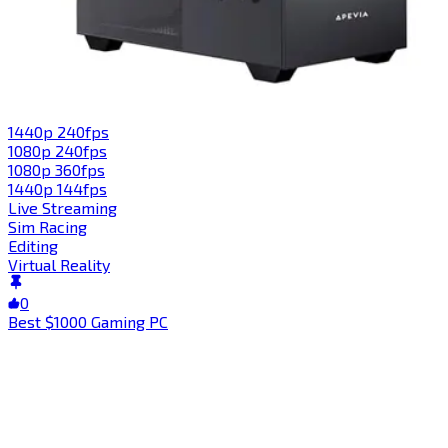
1440p 240fps​​​​‌ ‍ ​‍​‍‌‍ ‌ ​‍‌‍‍‌‌‍‌ ‌‍‍‌‌‍ ‍​‍​‍​ ‍‍​‍​‍‌ ​ ‌‍​‌‌‍ ‍‌‍‍‌‌ ‌​‌ ‍‌​‍ ‍‌‍‍‌‌‍ ​‍​‍​‍ ​​‍​‍‌‍‍​‌ ​‍‌‍‌‌‌‍‌‍​‍​‍​ ‍‍​‍​‍​‍ ‌‍​‌‌‍‌​‌‍ ‌‌‍‍‌‌‍ ‍​‍ ‌‍‍‌‌‍ ‍‌ ‌​‌‍‌‌‌‍ ‍‌ ‌​​‍ ‌‍‌‌‌‍‌​‌‍‍‌‌ ‌​​‍ ‌‍ ‌‌‍ ‌‍‌​‌‍‌‌​ ‌‌ ​​‌ ​‍‌‍‌‌‌ ​ ‌‍‌‌‌‍ ‍‌ ‌​‌‍​‌‌ ‌​‌‍‍‌‌‍ ‌‍ ‍​ ‍ ‌‍‍‌‌‍‌​​ ‌‌‍​‍​ ​‌​ ​ ‌‍‌‍​ ​‍‌‍‌‍‌‍​ ​ ‍​​‍ ‌​ ​‌‌‍‌‌‌‍​‌​ ​‌​‍ ‌​ ‌​‌‍​‌‌‍​ ​ ​‍​‍ ‌​ ‍​​ ​​​ ‌‍‌‍​ ​‍ ‌‌‍​‌​ ​​​ ‍​​ ‍​​ ‍​​ ‌‍​ ‌ ​ ‌ ​ ​‍​ ‍​​ ​ ​ ​ ​ ‍ ‌ ‌​‌ ‍‌‌ ​​‌‍‌‌​ ‌‌ ​​‌‍‌‌‌ ​‍‌‍‌‍‌‍ ‌ ​‍‌‍ ‌‌‍​‌‌‍ ‍‌‍​ ‌‍‌‌​ ‍ ‌ ​​‌‍​‌‌ ‌​‌‍‍​​ ‌‌‍ ‍‌‍​‌‌‍ ‌‌‍‌‌​ ‌‍​‍‌‍​‌‌ ​ ‌‍‌‌‌‌‌‌‌ ​‍‌‍ ​​ ‌​‍‌‌​ ​‍‌​‌‍‌‍​‌‌‍‌​‌‍ ‌‌‍‍‌‌‍ ‍​‍‌‍‌‍‍‌‌‍‌​​ ‌‌‍​‍​ ​‌​ ​ ‌‍‌‍​ ​‍‌‍‌‍‌‍​ ​ ‍​​‍ ‌​ ​‌‌‍‌‌‌‍​‌​ ​‌​‍ ‌​ ‌​‌‍​‌‌‍​ ​ ​‍​‍ ‌​ ‍​​ ​​​ ‌‍‌‍​ ​‍ ‌‌‍​‌​ ​​​ ‍​​ ‍​​ ‍​​ ‌‍​ ‌ ​ ‌ ​ ​‍​ ‍​​ ​ ​ ​ ​‍‌‍‌ ‌​‌ ‍‌‌ ​​‌‍‌‌​ ‌‌ ​​‌‍‌‌‌ ​‍‌‍‌‍‌‍ ‌ ​‍‌‍ ‌‌‍​‌‌‍ ‍‌‍​ ‌‍‌‌​‍‌‍‌ ​​‌‍​‌‌ ‌​‌‍‍​​ ‌‌‍ ‍‌‍​‌‌‍ ‌‌‍‌‌​‍‌‍‌ ​​‌‍‌‌‌ ​‍‌ ​ ‌ ​​‌‍‌‌‌‍​ ‌ ‌​‌‍‍‌‌ ‌‍‌‍‌‌​ ‌‌ ​​‌ ‌‌‌‍​‍‌‍ ​‌‍‍‌‌ ​ ‌‍‍​‌‍‌‌‌‍‌​​‍​‍‌ ‌
1080p 240fps​​​​‌ ‍ ​‍​‍‌‍ ‌ ​‍‌‍‍‌‌‍‌ ‌‍‍‌‌‍ ‍​‍​‍​ ‍‍​‍​‍‌ ​ ‌‍​‌‌‍ ‍‌‍‍‌‌ ‌​‌ ‍‌​‍ ‍‌‍‍‌‌‍ ​‍​‍​‍ ​​‍​‍‌‍‍​‌ ​‍‌‍‌‌‌‍‌‍​‍​‍​ ‍‍​‍​‍​‍ ‌‍​‌‌‍‌​‌‍ ‌‌‍‍‌‌‍ ‍​‍ ‌‍‍‌‌‍ ‍‌ ‌​‌‍‌‌‌‍ ‍‌ ‌​​‍ ‌‍‌‌‌‍‌​‌‍‍‌‌ ‌​​‍ ‌‍ ‌‌‍ ‌‍‌​‌‍‌‌​ ‌‌ ​​‌ ​‍‌‍‌‌‌ ​ ‌‍‌‌‌‍ ‍‌ ‌​‌‍​‌‌ ‌​‌‍‍‌‌‍ ‌‍ ‍​ ‍ ‌‍‍‌‌‍‌​​ ‌‌‍​‍​ ​​‌‍‌​‌‍​ ‌‍‌‌‌‍​‍​ ​‌​ ​​​‍ ‌‌‍‌​‌‍‌​​ ​‌​ ​​​‍ ‌​ ‌​‌‍​‌​ ‌ ​ ‌‍​‍ ‌‌‍​‍‌‍‌​‌‍​‍‌‍​‌​‍ ‌​ ​‍‌‍‌‍‌‍​ ​ ​‌​ ​‍​ ‍​​ ‌‌​ ‌ ​ ​ ​ ‌ ​ ​ ‌‍‌‌​ ‍ ‌ ‌​‌ ‍‌‌ ​​‌‍‌‌​ ‌‌ ​​‌‍‌‌‌ ​‍‌‍‌‍‌‍ ‌ ​‍‌‍ ‌‌‍​‌‌‍ ‍‌‍​ ‌‍‌‌​ ‍ ‌ ​​‌‍​‌‌ ‌​‌‍‍​​ ‌‌‍ ‍‌‍​‌‌‍ ‌‌‍‌‌​ ‌‍​‍‌‍​‌‌ ​ ‌‍‌‌‌‌‌‌‌ ​‍‌‍ ​​ ‌​‍‌‌​ ​‍‌​‌‍‌‍​‌‌‍‌​‌‍ ‌‌‍‍‌‌‍ ‍​‍‌‍‌‍‍‌‌‍‌​​ ‌‌‍​‍​ ​​‌‍‌​‌‍​ ‌‍‌‌‌‍​‍​ ​‌​ ​​​‍ ‌‌‍‌​‌‍‌​​ ​‌​ ​​​‍ ‌​ ‌​‌‍​‌​ ‌ ​ ‌‍​‍ ‌‌‍​‍‌‍‌​‌‍​‍‌‍​‌​‍ ‌​ ​‍‌‍‌‍‌‍​ ​ ​‌​ ​‍​ ‍​​ ‌‌​ ‌ ​ ​ ​ ‌ ​ ​ ‌‍‌‌​‍‌‍‌ ‌​‌ ‍‌‌ ​​‌‍‌‌​ ‌‌ ​​‌‍‌‌‌ ​‍‌‍‌‍‌‍ ‌ ​‍‌‍ ‌‌‍​‌‌‍ ‍‌‍​ ‌‍‌‌​‍‌‍‌ ​​‌‍​‌‌ ‌​‌‍‍​​ ‌‌‍ ‍‌‍​‌‌‍ ‌‌‍‌‌​‍‌‍‌ ​​‌‍‌‌‌ ​‍‌ ​ ‌ ​​‌‍‌‌‌‍​ ‌ ‌​‌‍‍‌‌ ‌‍‌‍‌‌​ ‌‌ ​​‌ ‌‌‌‍​‍‌‍ ​‌‍‍‌‌ ​ ‌‍‍​‌‍‌‌‌‍‌​​‍​‍‌ ‌
1080p 360fps​​​​‌ ‍ ​‍​‍‌‍ ‌ ​‍‌‍‍‌‌‍‌ ‌‍‍‌‌‍ ‍​‍​‍​ ‍‍​‍​‍‌ ​ ‌‍​‌‌‍ ‍‌‍‍‌‌ ‌​‌ ‍‌​‍ ‍‌‍‍‌‌‍ ​‍​‍​‍ ​​‍​‍‌‍‍​‌ ​‍‌‍‌‌‌‍‌‍​‍​‍​ ‍‍​‍​‍​‍ ‌‍​‌‌‍‌​‌‍ ‌‌‍‍‌‌‍ ‍​‍ ‌‍‍‌‌‍ ‍‌ ‌​‌‍‌‌‌‍ ‍‌ ‌​​‍ ‌‍‌‌‌‍‌​‌‍‍‌‌ ‌​​‍ ‌‍ ‌‌‍ ‌‍‌​‌‍‌‌​ ‌‌ ​​‌ ​‍‌‍‌‌‌ ​ ‌‍‌‌‌‍ ‍‌ ‌​‌‍​‌‌ ‌​‌‍‍‌‌‍ ‌‍ ‍​ ‍ ‌‍‍‌‌‍‌​​ ‌‌‍‌​‌‍​ ‌‍‌‍​ ‍‌​ ​​‌‍​‍‌‍‌‌‌‍‌​​‍ ‌‌‍‌​​ ‌ ​ ​‍‌‍‌‌​‍ ‌​ ‌​​ ​ ‌‍‌‌‌‍​‍​‍ ‌​ ‍‌‌‍‌‌​ ​​‌‍​ ​‍ ‌​ ‌ ​ ​‍​ ​​​ ‌‍‌‍​ ‌‍‌​​ ‌‍​ ​‍​ ​‌‌‍​‍​ ‌ ‌‍​‍​ ‍ ‌ ‌​‌ ‍‌‌ ​​‌‍‌‌​ ‌‌ ​​‌‍‌‌‌ ​‍‌‍‌‍‌‍ ‌ ​‍‌‍ ‌‌‍​‌‌‍ ‍‌‍​ ‌‍‌‌​ ‍ ‌ ​​‌‍​‌‌ ‌​‌‍‍​​ ‌‌‍ ‍‌‍​‌‌‍ ‌‌‍‌‌​ ‌‍​‍‌‍​‌‌ ​ ‌‍‌‌‌‌‌‌‌ ​‍‌‍ ​​ ‌​‍‌‌​ ​‍‌​‌‍‌‍​‌‌‍‌​‌‍ ‌‌‍‍‌‌‍ ‍​‍‌‍‌‍‍‌‌‍‌​​ ‌‌‍‌​‌‍​ ‌‍‌‍​ ‍‌​ ​​‌‍​‍‌‍‌‌‌‍‌​​‍ ‌‌‍‌​​ ‌ ​ ​‍‌‍‌‌​‍ ‌​ ‌​​ ​ ‌‍‌‌‌‍​‍​‍ ‌​ ‍‌‌‍‌‌​ ​​‌‍​ ​‍ ‌​ ‌ ​ ​‍​ ​​​ ‌‍‌‍​ ‌‍‌​​ ‌‍​ ​‍​ ​‌‌‍​‍​ ‌ ‌‍​‍​‍‌‍‌ ‌​‌ ‍‌‌ ​​‌‍‌‌​ ‌‌ ​​‌‍‌‌‌ ​‍‌‍‌‍‌‍ ‌ ​‍‌‍ ‌‌‍​‌‌‍ ‍‌‍​ ‌‍‌‌​‍‌‍‌ ​​‌‍​‌‌ ‌​‌‍‍​​ ‌‌‍ ‍‌‍​‌‌‍ ‌‌‍‌‌​‍‌‍‌ ​​‌‍‌‌‌ ​‍‌ ​ ‌ ​​‌‍‌‌‌‍​ ‌ ‌​‌‍‍‌‌ ‌‍‌‍‌‌​ ‌‌ ​​‌ ‌‌‌‍​‍‌‍ ​‌‍‍‌‌ ​ ‌‍‍​‌‍‌‌‌‍‌​​‍​‍‌ ‌
1440p 144fps​​​​‌ ‍ ​‍​‍‌‍ ‌ ​‍‌‍‍‌‌‍‌ ‌‍‍‌‌‍ ‍​‍​‍​ ‍‍​‍​‍‌ ​ ‌‍​‌‌‍ ‍‌‍‍‌‌ ‌​‌ ‍‌​‍ ‍‌‍‍‌‌‍ ​‍​‍​‍ ​​‍​‍‌‍‍​‌ ​‍‌‍‌‌‌‍‌‍​‍​‍​ ‍‍​‍​‍​‍ ‌‍​‌‌‍‌​‌‍ ‌‌‍‍‌‌‍ ‍​‍ ‌‍‍‌‌‍ ‍‌ ‌​‌‍‌‌‌‍ ‍‌ ‌​​‍ ‌‍‌‌‌‍‌​‌‍‍‌‌ ‌​​‍ ‌‍ ‌‌‍ ‌‍‌​‌‍‌‌​ ‌‌ ​​‌ ​‍‌‍‌‌‌ ​ ‌‍‌‌‌‍ ‍‌ ‌​‌‍​‌‌ ‌​‌‍‍‌‌‍ ‌‍ ‍​ ‍ ‌‍‍‌‌‍‌​​ ‌‌‍​ ​ ​‍​ ‍​​ ‍‌​ ‌​‌‍‌‌‌‍​‍​ ‌​​‍ ‌‌‍‌​​ ‍‌​ ​‌​ ​ ​‍ ‌​ ‌​​ ​‌​ ‌‍​ ‌ ​‍ ‌​ ‍​​ ​‍​ ‌​‌‍​‌​‍ ‌​ ‌​​ ​‌‌‍‌​‌‍​‌‌‍‌‌​ ​ ‌‍‌‌‌‍‌​​ ‌ ‌‍‌​‌‍​ ​ ​ ​ ‍ ‌ ‌​‌ ‍‌‌ ​​‌‍‌‌​ ‌‌ ​​‌‍‌‌‌ ​‍‌‍‌‍‌‍ ‌ ​‍‌‍ ‌‌‍​‌‌‍ ‍‌‍​ ‌‍‌‌​ ‍ ‌ ​​‌‍​‌‌ ‌​‌‍‍​​ ‌‌‍ ‍‌‍​‌‌‍ ‌‌‍‌‌​ ‌‍​‍‌‍​‌‌ ​ ‌‍‌‌‌‌‌‌‌ ​‍‌‍ ​​ ‌​‍‌‌​ ​‍‌​‌‍‌‍​‌‌‍‌​‌‍ ‌‌‍‍‌‌‍ ‍​‍‌‍‌‍‍‌‌‍‌​​ ‌‌‍​ ​ ​‍​ ‍​​ ‍‌​ ‌​‌‍‌‌‌‍​‍​ ‌​​‍ ‌‌‍‌​​ ‍‌​ ​‌​ ​ ​‍ ‌​ ‌​​ ​‌​ ‌‍​ ‌ ​‍ ‌​ ‍​​ ​‍​ ‌​‌‍​‌​‍ ‌​ ‌​​ ​‌‌‍‌​‌‍​‌‌‍‌‌​ ​ ‌‍‌‌‌‍‌​​ ‌ ‌‍‌​‌‍​ ​ ​ ​‍‌‍‌ ‌​‌ ‍‌‌ ​​‌‍‌‌​ ‌‌ ​​‌‍‌‌‌ ​‍‌‍‌‍‌‍ ‌ ​‍‌‍ ‌‌‍​‌‌‍ ‍‌‍​ ‌‍‌‌​‍‌‍‌ ​​‌‍​‌‌ ‌​‌‍‍​​ ‌‌‍ ‍‌‍​‌‌‍ ‌‌‍‌‌​‍‌‍‌ ​​‌‍‌‌‌ ​‍‌ ​ ‌ ​​‌‍‌‌‌‍​ ‌ ‌​‌‍‍‌‌ ‌‍‌‍‌‌​ ‌‌ ​​‌ ‌‌‌‍​‍‌‍ ​‌‍‍‌‌ ​ ‌‍‍​‌‍‌‌‌‍‌​​‍​‍‌ ‌
Live Streaming​​​​‌ ‍ ​‍​‍‌‍ ‌ ​‍‌‍‍‌‌‍‌ ‌‍‍‌‌‍ ‍​‍​‍​ ‍‍​‍​‍‌ ​ ‌‍​‌‌‍ ‍‌‍‍‌‌ ‌​‌ ‍‌​‍ ‍‌‍‍‌‌‍ ​‍​‍​‍ ​​‍​‍‌‍‍​‌ ​‍‌‍‌‌‌‍‌‍​‍​‍​ ‍‍​‍​‍​‍ ‌‍​‌‌‍‌​‌‍ ‌‌‍‍‌‌‍ ‍​‍ ‌‍‍‌‌‍ ‍‌ ‌​‌‍‌‌‌‍ ‍‌ ‌​​‍ ‌‍‌‌‌‍‌​‌‍‍‌‌ ‌​​‍ ‌‍ ‌‌‍ ‌‍‌​‌‍‌‌​ ‌‌ ​​‌ ​‍‌‍‌‌‌ ​ ‌‍‌‌‌‍ ‍‌ ‌​‌‍​‌‌ ‌​‌‍‍‌‌‍ ‌‍ ‍​ ‍ ‌‍‍‌‌‍‌​​ ‌​ ​‌‌‍​‍​ ‌‍‌‍​‌‌‍​ ​ ​‌‌‍​‍​ ​‍​‍ ‌‌‍‌​​ ‌ ​ ‍​​ ‌‍​‍ ‌​ ‌​​ ‍​‌‍‌‌​ ‍‌​‍ ‌‌‍​‍​ ​‌‌‍‌‌‌‍‌​​‍ ‌​ ​​‌‍​‍​ ‍‌​ ‌ ‌‍​‍‌‍‌​​ ‌ ​ ‌ ​ ​‌‌‍‌​​ ​​‌‍‌​​ ‍ ‌ ‌​‌ ‍‌‌ ​​‌‍‌‌​ ‌‌ ‌​‌‍​‌‌‍‌ ​ ‍ ‌ ​​‌‍​‌‌ ‌​‌‍‍​​ ‌‌‍ ‍‌‍​‌‌‍ ‌‌‍‌‌​ ‌‍​‍‌‍​‌‌ ​ ‌‍‌‌‌‌‌‌‌ ​‍‌‍ ​​ ‌​‍‌‌​ ​‍‌​‌‍‌‍​‌‌‍‌​‌‍ ‌‌‍‍‌‌‍ ‍​‍‌‍‌‍‍‌‌‍‌​​ ‌​ ​‌‌‍​‍​ ‌‍‌‍​‌‌‍​ ​ ​‌‌‍​‍​ ​‍​‍ ‌‌‍‌​​ ‌ ​ ‍​​ ‌‍​‍ ‌​ ‌​​ ‍​‌‍‌‌​ ‍‌​‍ ‌‌‍​‍​ ​‌‌‍‌‌‌‍‌​​‍ ‌​ ​​‌‍​‍​ ‍‌​ ‌ ‌‍​‍‌‍‌​​ ‌ ​ ‌ ​ ​‌‌‍‌​​ ​​‌‍‌​​‍‌‍‌ ‌​‌ ‍‌‌ ​​‌‍‌‌​ ‌‌ ‌​‌‍​‌‌‍‌ ​‍‌‍‌ ​​‌‍​‌‌ ‌​‌‍‍​​ ‌‌‍ ‍‌‍​‌‌‍ ‌‌‍‌‌​‍‌‍‌ ​​‌‍‌‌‌ ​‍‌ ​ ‌ ​​‌‍‌‌‌‍​ ‌ ‌​‌‍‍‌‌ ‌‍‌‍‌‌​ ‌‌ ​​‌ ‌‌‌‍​‍‌‍ ​‌‍‍‌‌ ​ ‌‍‍​‌‍‌‌‌‍‌​​‍​‍‌ ‌
Sim Racing​​​​‌ ‍ ​‍​‍‌‍ ‌ ​‍‌‍‍‌‌‍‌ ‌‍‍‌‌‍ ‍​‍​‍​ ‍‍​‍​‍‌ ​ ‌‍​‌‌‍ ‍‌‍‍‌‌ ‌​‌ ‍‌​‍ ‍‌‍‍‌‌‍ ​‍​‍​‍ ​​‍​‍‌‍‍​‌ ​‍‌‍‌‌‌‍‌‍​‍​‍​ ‍‍​‍​‍​‍ ‌‍​‌‌‍‌​‌‍ ‌‌‍‍‌‌‍ ‍​‍ ‌‍‍‌‌‍ ‍‌ ‌​‌‍‌‌‌‍ ‍‌ ‌​​‍ ‌‍‌‌‌‍‌​‌‍‍‌‌ ‌​​‍ ‌‍ ‌‌‍ ‌‍‌​‌‍‌‌​ ‌‌ ​​‌ ​‍‌‍‌‌‌ ​ ‌‍‌‌‌‍ ‍‌ ‌​‌‍​‌‌ ‌​‌‍‍‌‌‍ ‌‍ ‍​ ‍ ‌‍‍‌‌‍‌​​ ‌​ ‌​​ ‌‍‌‍‌‌​ ‌​​ ​‍​ ‌ ​ ‌ ​ ‍‌​‍ ‌‌‍‌​‌‍‌‌​ ‍‌​ ‍​​‍ ‌​ ‌​‌‍‌​‌‍‌‍​ ‌‍​‍ ‌​ ‍‌‌‍​ ​ ‌​​ ​​​‍ ‌​ ‌‌‌‍‌​​ ​​​ ‌​​ ​‌​ ​‍‌‍​‌‌‍‌‍‌‍‌​​ ‌ ‌‍‌​‌‍‌‍​ ‍ ‌ ‌​‌ ‍‌‌ ​​‌‍‌‌​ ‌‌ ‌​‌‍​‌‌‍‌ ​ ‍ ‌ ​​‌‍​‌‌ ‌​‌‍‍​​ ‌‌‍ ‍‌‍​‌‌‍ ‌‌‍‌‌​ ‌‍​‍‌‍​‌‌ ​ ‌‍‌‌‌‌‌‌‌ ​‍‌‍ ​​ ‌​‍‌‌​ ​‍‌​‌‍‌‍​‌‌‍‌​‌‍ ‌‌‍‍‌‌‍ ‍​‍‌‍‌‍‍‌‌‍‌​​ ‌​ ‌​​ ‌‍‌‍‌‌​ ‌​​ ​‍​ ‌ ​ ‌ ​ ‍‌​‍ ‌‌‍‌​‌‍‌‌​ ‍‌​ ‍​​‍ ‌​ ‌​‌‍‌​‌‍‌‍​ ‌‍​‍ ‌​ ‍‌‌‍​ ​ ‌​​ ​​​‍ ‌​ ‌‌‌‍‌​​ ​​​ ‌​​ ​‌​ ​‍‌‍​‌‌‍‌‍‌‍‌​​ ‌ ‌‍‌​‌‍‌‍​‍‌‍‌ ‌​‌ ‍‌‌ ​​‌‍‌‌​ ‌‌ ‌​‌‍​‌‌‍‌ ​‍‌‍‌ ​​‌‍​‌‌ ‌​‌‍‍​​ ‌‌‍ ‍‌‍​‌‌‍ ‌‌‍‌‌​‍‌‍‌ ​​‌‍‌‌‌ ​‍‌ ​ ‌ ​​‌‍‌‌‌‍​ ‌ ‌​‌‍‍‌‌ ‌‍‌‍‌‌​ ‌‌ ​​‌ ‌‌‌‍​‍‌‍ ​‌‍‍‌‌ ​ ‌‍‍​‌‍‌‌‌‍‌​​‍​‍‌ ‌
Editing​​​​‌ ‍ ​‍​‍‌‍ ‌ ​‍‌‍‍‌‌‍‌ ‌‍‍‌‌‍ ‍​‍​‍​ ‍‍​‍​‍‌ ​ ‌‍​‌‌‍ ‍‌‍‍‌‌ ‌​‌ ‍‌​‍ ‍‌‍‍‌‌‍ ​‍​‍​‍ ​​‍​‍‌‍‍​‌ ​‍‌‍‌‌‌‍‌‍​‍​‍​ ‍‍​‍​‍​‍ ‌‍​‌‌‍‌​‌‍ ‌‌‍‍‌‌‍ ‍​‍ ‌‍‍‌‌‍ ‍‌ ‌​‌‍‌‌‌‍ ‍‌ ‌​​‍ ‌‍‌‌‌‍‌​‌‍‍‌‌ ‌​​‍ ‌‍ ‌‌‍ ‌‍‌​‌‍‌‌​ ‌‌ ​​‌ ​‍‌‍‌‌‌ ​ ‌‍‌‌‌‍ ‍‌ ‌​‌‍​‌‌ ‌​‌‍‍‌‌‍ ‌‍ ‍​ ‍ ‌‍‍‌‌‍‌​​ ‌‌‍‌​​ ‌ ‌‍​‍‌‍‌​​ ​‌‌‍​ ​ ‌‍​ ‌​​‍ ‌​ ​‍​ ‌ ​ ‌​​ ‍‌​‍ ‌​ ‌​​ ​‍​ ​ ​ ‍‌​‍ ‌​ ‍​​ ​​​ ‌​‌‍‌‍​‍ ‌​ ‌‍‌‍‌‍‌‍​ ​ ‌‌​ ‌‌‌‍‌​​ ​‌​ ‌ ‌‍​‍‌‍​‍‌‍‌‌​ ​‌​ ‍ ‌ ‌​‌ ‍‌‌ ​​‌‍‌‌​ ‌‌ ‌​‌‍​‌‌‍‌ ​ ‍ ‌ ​​‌‍​‌‌ ‌​‌‍‍​​ ‌‌‍ ‍‌‍​‌‌‍ ‌‌‍‌‌​ ‌‍​‍‌‍​‌‌ ​ ‌‍‌‌‌‌‌‌‌ ​‍‌‍ ​​ ‌​‍‌‌​ ​‍‌​‌‍‌‍​‌‌‍‌​‌‍ ‌‌‍‍‌‌‍ ‍​‍‌‍‌‍‍‌‌‍‌​​ ‌‌‍‌​​ ‌ ‌‍​‍‌‍‌​​ ​‌‌‍​ ​ ‌‍​ ‌​​‍ ‌​ ​‍​ ‌ ​ ‌​​ ‍‌​‍ ‌​ ‌​​ ​‍​ ​ ​ ‍‌​‍ ‌​ ‍​​ ​​​ ‌​‌‍‌‍​‍ ‌​ ‌‍‌‍‌‍‌‍​ ​ ‌‌​ ‌‌‌‍‌​​ ​‌​ ‌ ‌‍​‍‌‍​‍‌‍‌‌​ ​‌​‍‌‍‌ ‌​‌ ‍‌‌ ​​‌‍‌‌​ ‌‌ ‌​‌‍​‌‌‍‌ ​‍‌‍‌ ​​‌‍​‌‌ ‌​‌‍‍​​ ‌‌‍ ‍‌‍​‌‌‍ ‌‌‍‌‌​‍‌‍‌ ​​‌‍‌‌‌ ​‍‌ ​ ‌ ​​‌‍‌‌‌‍​ ‌ ‌​‌‍‍‌‌ ‌‍‌‍‌‌​ ‌‌ ​​‌ ‌‌‌‍​‍‌‍ ​‌‍‍‌‌ ​ ‌‍‍​‌‍‌‌‌‍‌​​‍​‍‌ ‌
Virtual Reality​​​​‌ ‍ ​‍​‍‌‍ ‌ ​‍‌‍‍‌‌‍‌ ‌‍‍‌‌‍ ‍​‍​‍​ ‍‍​‍​‍‌ ​ ‌‍​‌‌‍ ‍‌‍‍‌‌ ‌​‌ ‍‌​‍ ‍‌‍‍‌‌‍ ​‍​‍​‍ ​​‍​‍‌‍‍​‌ ​‍‌‍‌‌‌‍‌‍​‍​‍​ ‍‍​‍​‍​‍ ‌‍​‌‌‍‌​‌‍ ‌‌‍‍‌‌‍ ‍​‍ ‌‍‍‌‌‍ ‍‌ ‌​‌‍‌‌‌‍ ‍‌ ‌​​‍ ‌‍‌‌‌‍‌​‌‍‍‌‌ ‌​​‍ ‌‍ ‌‌‍ ‌‍‌​‌‍‌‌​ ‌‌ ​​‌ ​‍‌‍‌‌‌ ​ ‌‍‌‌‌‍ ‍‌ ‌​‌‍​‌‌ ‌​‌‍‍‌‌‍ ‌‍ ‍​ ‍ ‌‍‍‌‌‍‌​​ ‌​ ​‌​ ​‌‌‍​‌​ ‍‌‌‍‌‌‌‍​‍​ ‌ ​ ​‍​‍ ‌​ ‌​‌‍‌​​ ​‍​ ‌​​‍ ‌​ ‌​​ ​​‌‍‌​​ ​‍​‍ ‌‌‍​‌‌‍​‌‌‍‌​‌‍​‌​‍ ‌‌‍‌‍‌‍‌​‌‍​‍​ ‍‌​ ‌ ​ ‌‍‌‍​‌​ ‌ ‌‍​‍​ ‍​​ ‍‌‌‍‌‍​ ‍ ‌ ‌​‌ ‍‌‌ ​​‌‍‌‌​ ‌‌ ‌​‌‍​‌‌‍‌ ​ ‍ ‌ ​​‌‍​‌‌ ‌​‌‍‍​​ ‌‌‍ ‍‌‍​‌‌‍ ‌‌‍‌‌​ ‌‍​‍‌‍​‌‌ ​ ‌‍‌‌‌‌‌‌‌ ​‍‌‍ ​​ ‌​‍‌‌​ ​‍‌​‌‍‌‍​‌‌‍‌​‌‍ ‌‌‍‍‌‌‍ ‍​‍‌‍‌‍‍‌‌‍‌​​ ‌​ ​‌​ ​‌‌‍​‌​ ‍‌‌‍‌‌‌‍​‍​ ‌ ​ ​‍​‍ ‌​ ‌​‌‍‌​​ ​‍​ ‌​​‍ ‌​ ‌​​ ​​‌‍‌​​ ​‍​‍ ‌‌‍​‌‌‍​‌‌‍‌​‌‍​‌​‍ ‌‌‍‌‍‌‍‌​‌‍​‍​ ‍‌​ ‌ ​ ‌‍‌‍​‌​ ‌ ‌‍​‍​ ‍​​ ‍‌‌‍‌‍​‍‌‍‌ ‌​‌ ‍‌‌ ​​‌‍‌‌​ ‌‌ ‌​‌‍​‌‌‍‌ ​‍‌‍‌ ​​‌‍​‌‌ ‌​‌‍‍​​ ‌‌‍ ‍‌‍​‌‌‍ ‌‌‍‌‌​‍‌‍‌ ​​‌‍‌‌‌ ​‍‌ ​ ‌ ​​‌‍‌‌‌‍​ ‌ ‌​‌‍‍‌‌ ‌‍‌‍‌‌​ ‌‌ ​​‌ ‌‌‌‍​‍‌‍ ​‌‍‍‌‌ ​ ‌‍‍​‌‍‌‌‌‍‌​​‍​‍‌ ‌
0
Best $1000 Gaming PC​​​​‌ ‍ ​‍​‍‌‍ ‌ ​‍‌‍‍‌‌‍‌ ‌‍‍‌‌‍ ‍​‍​‍​ ‍‍​‍​‍‌ ​ ‌‍​‌‌‍ ‍‌‍‍‌‌ ‌​‌ ‍‌​‍ ‍‌‍‍‌‌‍ ​‍​‍​‍ ​​‍​‍‌‍‍​‌ ​‍‌‍‌‌‌‍‌‍​‍​‍​ ‍‍​‍​‍​‍ ‌‍​‌‌‍‌​‌‍ ‌‌‍‍‌‌‍ ‍​‍ ‌‍‍‌‌‍ ‍‌ ‌​‌‍‌‌‌‍ ‍‌ ‌​​‍ ‌‍‌‌‌‍‌​‌‍‍‌‌ ‌​​‍ ‌‍ ‌‌‍ ‌‍‌​‌‍‌‌​ ‌‌ ​​‌ ​‍‌‍‌‌‌ ​ ‌‍‌‌‌‍ ‍‌ ‌​‌‍​‌‌ ‌​‌‍‍‌‌‍ ‌‍ ‍​ ‍ ‌‍‍‌‌‍‌​​ ‌​ ​‍‌‍‌‌​ ‌​‌‍‌​​ ‌​​ ​​​ ‍‌​ ​​​‍ ‌‌‍​ ‌‍‌​​ ‍‌​ ‍‌​‍ ‌​ ‌​​ ‍​​ ‌ ​ ​ ​‍ ‌‌‍​‌​ ‍​​ ‌ ‌‍​‍​‍ ‌​ ​ ‌‍​‌​ ‍‌​ ​ ‌‍‌‍‌‍​ ‌‍​ ​ ​​​ ‌‍​ ‍‌‌‍​ ‌‍‌‍​ ‍ ‌ ‌​‌ ‍‌‌ ​​‌‍‌‌​ ‌‌‍​‍‌ ‌‌‌‍‍‌‌‍ ​‌‍‌​​ ‍ ‌ ​​‌‍​‌‌ ‌​‌‍‍​​ ‌‌‍‍‌​ ​‌​ ‍​‌‍ ‍‌‌ ‌‍ ‍‌‍​‌‌‍ ‌‌‍‌‌​‍‌‌​ ‌‌‌​​‍‌‌ ‌‍‍ ‌‍‌‌‌ ‍‌​‍‌‌​ ​ ‌​‌​​‍‌‌​ ​ ‌​‌​​‍‌‌​ ​‍​ ​‍‌‍‌‌‌‍ ‍​‍‌‌​ ​‍​ ​‍​‍‌‌​ ‌‌‌​‌​​‍ ‍‌ ‌‍‌‍​‌‌‍ ​‌ ‌‌‌‍‌‌​ ‌‍​‍‌‍​‌‌ ​ ‌‍‌‌‌‌‌‌‌ ​‍‌‍ ​​ ‌​‍‌‌​ ​‍‌​‌‍‌‍​‌‌‍‌​‌‍ ‌‌‍‍‌‌‍ ‍​‍‌‍‌‍‍‌‌‍‌​​ ‌​ ​‍‌‍‌‌​ ‌​‌‍‌​​ ‌​​ ​​​ ‍‌​ ​​​‍ ‌‌‍​ ‌‍‌​​ ‍‌​ ‍‌​‍ ‌​ ‌​​ ‍​​ ‌ ​ ​ ​‍ ‌‌‍​‌​ ‍​​ ‌ ‌‍​‍​‍ ‌​ ​ ‌‍​‌​ ‍‌​ ​ ‌‍‌‍‌‍​ ‌‍​ ​ ​​​ ‌‍​ ‍‌‌‍​ ‌‍‌‍​‍‌‍‌ ‌​‌ ‍‌‌ ​​‌‍‌‌​ ‌‌‍​‍‌ ‌‌‌‍‍‌‌‍ ​‌‍‌​​‍‌‍‌ ​​‌‍​‌‌ ‌​‌‍‍​​ ‌‌‍‍‌​ ​‌​ ‍​‌‍ ‍‌‌ ‌‍ ‍‌‍​‌‌‍ ‌‌‍‌‌​‍‌‌​ ‌‌‌​​‍‌‌ ‌‍‍ ‌‍‌‌‌ ‍‌​‍‌‌​ ​ ‌​‌​​‍‌‌​ ​ ‌​‌​​‍‌‌​ ​‍​ ​‍‌‍‌‌‌‍ ‍​‍‌‌​ ​‍​ ​‍​‍‌‌​ ‌‌‌​‌​​‍ ‍‌ ‌‍‌‍​‌‌‍ ​‌ ‌‌‌‍‌‌​‍‌‍‌ ​​‌‍‌‌‌ ​‍‌ ​ ‌ ​​‌‍‌‌‌‍​ ‌ ‌​‌‍‍‌‌ ‌‍‌‍‌‌​ ‌‌ ​​‌ ‌‌‌‍​‍‌‍ ​‌‍‍‌‌ ​ ‌‍‍​‌‍‌‌‌‍‌​​‍​‍‌ ‌