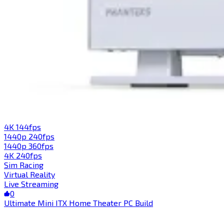
4K 144fps​​​​‌ ‍ ​‍​‍‌‍ ‌ ​‍‌‍‍‌‌‍‌ ‌‍‍‌‌‍ ‍​‍​‍​ ‍‍​‍​‍‌ ​ ‌‍​‌‌‍ ‍‌‍‍‌‌ ‌​‌ ‍‌​‍ ‍‌‍‍‌‌‍ ​‍​‍​‍ ​​‍​‍‌‍‍​‌ ​‍‌‍‌‌‌‍‌‍​‍​‍​ ‍‍​‍​‍​‍ ‌‍​‌‌‍‌​‌‍ ‌‌‍‍‌‌‍ ‍​‍ ‌‍‍‌‌‍ ‍‌ ‌​‌‍‌‌‌‍ ‍‌ ‌​​‍ ‌‍‌‌‌‍‌​‌‍‍‌‌ ‌​​‍ ‌‍ ‌‌‍ ‌‍‌​‌‍‌‌​ ‌‌ ​​‌ ​‍‌‍‌‌‌ ​ ‌‍‌‌‌‍ ‍‌ ‌​‌‍​‌‌ ‌​‌‍‍‌‌‍ ‌‍ ‍​ ‍ ‌‍‍‌‌‍‌​​ ‌​ ‌ ‌‍​‍‌‍‌‍​ ​‍‌‍‌‍‌‍‌​​ ​‍‌‍‌‌​‍ ‌‌‍​‍‌‍​ ​ ‌​​ ​‍​‍ ‌​ ‌​​ ‍‌​ ‍​​ ‍‌​‍ ‌​ ‍​‌‍‌​​ ​ ​ ‌​​‍ ‌​ ‌‍‌‍​‌​ ‍​​ ​​​ ‍​​ ‍​​ ​ ​ ‌​​ ​ ​ ‌​​ ‍​‌‍​‌​ ‍ ‌ ‌​‌ ‍‌‌ ​​‌‍‌‌​ ‌‌ ​​‌‍‌‌‌ ​‍‌‍‌‍‌‍ ‌ ​‍‌‍ ‌‌‍​‌‌‍ ‍‌‍​ ‌‍‌‌​ ‍ ‌ ​​‌‍​‌‌ ‌​‌‍‍​​ ‌‌‍ ‍‌‍​‌‌‍ ‌‌‍‌‌​ ‌‍​‍‌‍​‌‌ ​ ‌‍‌‌‌‌‌‌‌ ​‍‌‍ ​​ ‌​‍‌‌​ ​‍‌​‌‍‌‍​‌‌‍‌​‌‍ ‌‌‍‍‌‌‍ ‍​‍‌‍‌‍‍‌‌‍‌​​ ‌​ ‌ ‌‍​‍‌‍‌‍​ ​‍‌‍‌‍‌‍‌​​ ​‍‌‍‌‌​‍ ‌‌‍​‍‌‍​ ​ ‌​​ ​‍​‍ ‌​ ‌​​ ‍‌​ ‍​​ ‍‌​‍ ‌​ ‍​‌‍‌​​ ​ ​ ‌​​‍ ‌​ ‌‍‌‍​‌​ ‍​​ ​​​ ‍​​ ‍​​ ​ ​ ‌​​ ​ ​ ‌​​ ‍​‌‍​‌​‍‌‍‌ ‌​‌ ‍‌‌ ​​‌‍‌‌​ ‌‌ ​​‌‍‌‌‌ ​‍‌‍‌‍‌‍ ‌ ​‍‌‍ ‌‌‍​‌‌‍ ‍‌‍​ ‌‍‌‌​‍‌‍‌ ​​‌‍​‌‌ ‌​‌‍‍​​ ‌‌‍ ‍‌‍​‌‌‍ ‌‌‍‌‌​‍‌‍‌ ​​‌‍‌‌‌ ​‍‌ ​ ‌ ​​‌‍‌‌‌‍​ ‌ ‌​‌‍‍‌‌ ‌‍‌‍‌‌​ ‌‌ ​​‌ ‌‌‌‍​‍‌‍ ​‌‍‍‌‌ ​ ‌‍‍​‌‍‌‌‌‍‌​​‍​‍‌ ‌
1440p 240fps​​​​‌ ‍ ​‍​‍‌‍ ‌ ​‍‌‍‍‌‌‍‌ ‌‍‍‌‌‍ ‍​‍​‍​ ‍‍​‍​‍‌ ​ ‌‍​‌‌‍ ‍‌‍‍‌‌ ‌​‌ ‍‌​‍ ‍‌‍‍‌‌‍ ​‍​‍​‍ ​​‍​‍‌‍‍​‌ ​‍‌‍‌‌‌‍‌‍​‍​‍​ ‍‍​‍​‍​‍ ‌‍​‌‌‍‌​‌‍ ‌‌‍‍‌‌‍ ‍​‍ ‌‍‍‌‌‍ ‍‌ ‌​‌‍‌‌‌‍ ‍‌ ‌​​‍ ‌‍‌‌‌‍‌​‌‍‍‌‌ ‌​​‍ ‌‍ ‌‌‍ ‌‍‌​‌‍‌‌​ ‌‌ ​​‌ ​‍‌‍‌‌‌ ​ ‌‍‌‌‌‍ ‍‌ ‌​‌‍​‌‌ ‌​‌‍‍‌‌‍ ‌‍ ‍​ ‍ ‌‍‍‌‌‍‌​​ ‌‌‍​‍​ ​‌​ ​ ‌‍‌‍​ ​‍‌‍‌‍‌‍​ ​ ‍​​‍ ‌​ ​‌‌‍‌‌‌‍​‌​ ​‌​‍ ‌​ ‌​‌‍​‌‌‍​ ​ ​‍​‍ ‌​ ‍​​ ​​​ ‌‍‌‍​ ​‍ ‌‌‍​‌​ ​​​ ‍​​ ‍​​ ‍​​ ‌‍​ ‌ ​ ‌ ​ ​‍​ ‍​​ ​ ​ ​ ​ ‍ ‌ ‌​‌ ‍‌‌ ​​‌‍‌‌​ ‌‌ ​​‌‍‌‌‌ ​‍‌‍‌‍‌‍ ‌ ​‍‌‍ ‌‌‍​‌‌‍ ‍‌‍​ ‌‍‌‌​ ‍ ‌ ​​‌‍​‌‌ ‌​‌‍‍​​ ‌‌‍ ‍‌‍​‌‌‍ ‌‌‍‌‌​ ‌‍​‍‌‍​‌‌ ​ ‌‍‌‌‌‌‌‌‌ ​‍‌‍ ​​ ‌​‍‌‌​ ​‍‌​‌‍‌‍​‌‌‍‌​‌‍ ‌‌‍‍‌‌‍ ‍​‍‌‍‌‍‍‌‌‍‌​​ ‌‌‍​‍​ ​‌​ ​ ‌‍‌‍​ ​‍‌‍‌‍‌‍​ ​ ‍​​‍ ‌​ ​‌‌‍‌‌‌‍​‌​ ​‌​‍ ‌​ ‌​‌‍​‌‌‍​ ​ ​‍​‍ ‌​ ‍​​ ​​​ ‌‍‌‍​ ​‍ ‌‌‍​‌​ ​​​ ‍​​ ‍​​ ‍​​ ‌‍​ ‌ ​ ‌ ​ ​‍​ ‍​​ ​ ​ ​ ​‍‌‍‌ ‌​‌ ‍‌‌ ​​‌‍‌‌​ ‌‌ ​​‌‍‌‌‌ ​‍‌‍‌‍‌‍ ‌ ​‍‌‍ ‌‌‍​‌‌‍ ‍‌‍​ ‌‍‌‌​‍‌‍‌ ​​‌‍​‌‌ ‌​‌‍‍​​ ‌‌‍ ‍‌‍​‌‌‍ ‌‌‍‌‌​‍‌‍‌ ​​‌‍‌‌‌ ​‍‌ ​ ‌ ​​‌‍‌‌‌‍​ ‌ ‌​‌‍‍‌‌ ‌‍‌‍‌‌​ ‌‌ ​​‌ ‌‌‌‍​‍‌‍ ​‌‍‍‌‌ ​ ‌‍‍​‌‍‌‌‌‍‌​​‍​‍‌ ‌
1440p 360fps​​​​‌ ‍ ​‍​‍‌‍ ‌ ​‍‌‍‍‌‌‍‌ ‌‍‍‌‌‍ ‍​‍​‍​ ‍‍​‍​‍‌ ​ ‌‍​‌‌‍ ‍‌‍‍‌‌ ‌​‌ ‍‌​‍ ‍‌‍‍‌‌‍ ​‍​‍​‍ ​​‍​‍‌‍‍​‌ ​‍‌‍‌‌‌‍‌‍​‍​‍​ ‍‍​‍​‍​‍ ‌‍​‌‌‍‌​‌‍ ‌‌‍‍‌‌‍ ‍​‍ ‌‍‍‌‌‍ ‍‌ ‌​‌‍‌‌‌‍ ‍‌ ‌​​‍ ‌‍‌‌‌‍‌​‌‍‍‌‌ ‌​​‍ ‌‍ ‌‌‍ ‌‍‌​‌‍‌‌​ ‌‌ ​​‌ ​‍‌‍‌‌‌ ​ ‌‍‌‌‌‍ ‍‌ ‌​‌‍​‌‌ ‌​‌‍‍‌‌‍ ‌‍ ‍​ ‍ ‌‍‍‌‌‍‌​​ ‌​ ‌‍​ ‌‌​ ‍​‌‍​‍​ ‌​​ ‌​‌‍‌​‌‍​ ​‍ ‌​ ‌​​ ‌‍‌‍​ ​ ‌​​‍ ‌​ ‌​​ ‌‌​ ‍​​ ​‌​‍ ‌​ ‍‌​ ‌‌‌‍‌‍​ ‌ ​‍ ‌​ ​ ​ ‌ ​ ‍‌‌‍‌‌​ ‌‌​ ​ ​ ‌‍‌‍​ ​ ​‍​ ‌​‌‍‌‍​ ‍‌​ ‍ ‌ ‌​‌ ‍‌‌ ​​‌‍‌‌​ ‌‌ ​​‌‍‌‌‌ ​‍‌‍‌‍‌‍ ‌ ​‍‌‍ ‌‌‍​‌‌‍ ‍‌‍​ ‌‍‌‌​ ‍ ‌ ​​‌‍​‌‌ ‌​‌‍‍​​ ‌‌‍ ‍‌‍​‌‌‍ ‌‌‍‌‌​ ‌‍​‍‌‍​‌‌ ​ ‌‍‌‌‌‌‌‌‌ ​‍‌‍ ​​ ‌​‍‌‌​ ​‍‌​‌‍‌‍​‌‌‍‌​‌‍ ‌‌‍‍‌‌‍ ‍​‍‌‍‌‍‍‌‌‍‌​​ ‌​ ‌‍​ ‌‌​ ‍​‌‍​‍​ ‌​​ ‌​‌‍‌​‌‍​ ​‍ ‌​ ‌​​ ‌‍‌‍​ ​ ‌​​‍ ‌​ ‌​​ ‌‌​ ‍​​ ​‌​‍ ‌​ ‍‌​ ‌‌‌‍‌‍​ ‌ ​‍ ‌​ ​ ​ ‌ ​ ‍‌‌‍‌‌​ ‌‌​ ​ ​ ‌‍‌‍​ ​ ​‍​ ‌​‌‍‌‍​ ‍‌​‍‌‍‌ ‌​‌ ‍‌‌ ​​‌‍‌‌​ ‌‌ ​​‌‍‌‌‌ ​‍‌‍‌‍‌‍ ‌ ​‍‌‍ ‌‌‍​‌‌‍ ‍‌‍​ ‌‍‌‌​‍‌‍‌ ​​‌‍​‌‌ ‌​‌‍‍​​ ‌‌‍ ‍‌‍​‌‌‍ ‌‌‍‌‌​‍‌‍‌ ​​‌‍‌‌‌ ​‍‌ ​ ‌ ​​‌‍‌‌‌‍​ ‌ ‌​‌‍‍‌‌ ‌‍‌‍‌‌​ ‌‌ ​​‌ ‌‌‌‍​‍‌‍ ​‌‍‍‌‌ ​ ‌‍‍​‌‍‌‌‌‍‌​​‍​‍‌ ‌
4K 240fps​​​​‌ ‍ ​‍​‍‌‍ ‌ ​‍‌‍‍‌‌‍‌ ‌‍‍‌‌‍ ‍​‍​‍​ ‍‍​‍​‍‌ ​ ‌‍​‌‌‍ ‍‌‍‍‌‌ ‌​‌ ‍‌​‍ ‍‌‍‍‌‌‍ ​‍​‍​‍ ​​‍​‍‌‍‍​‌ ​‍‌‍‌‌‌‍‌‍​‍​‍​ ‍‍​‍​‍​‍ ‌‍​‌‌‍‌​‌‍ ‌‌‍‍‌‌‍ ‍​‍ ‌‍‍‌‌‍ ‍‌ ‌​‌‍‌‌‌‍ ‍‌ ‌​​‍ ‌‍‌‌‌‍‌​‌‍‍‌‌ ‌​​‍ ‌‍ ‌‌‍ ‌‍‌​‌‍‌‌​ ‌‌ ​​‌ ​‍‌‍‌‌‌ ​ ‌‍‌‌‌‍ ‍‌ ‌​‌‍​‌‌ ‌​‌‍‍‌‌‍ ‌‍ ‍​ ‍ ‌‍‍‌‌‍‌​​ ‌‌‍​‍​ ‌‍​ ​‍‌‍‌‌‌‍​‌​ ​‍‌‍​‍​ ‌​​‍ ‌​ ​​​ ‌​‌‍‌‍​ ‌​​‍ ‌​ ‌​‌‍‌​‌‍​‍​ ​‌​‍ ‌‌‍​‌​ ‌ ​ ‌​​ ​‌​‍ ‌​ ‌‌​ ‍​​ ‌​​ ‌‍​ ​ ​ ‍​‌‍‌‍​ ‌‌​ ‍​​ ‌‍​ ‌​‌‍‌‌​ ‍ ‌ ‌​‌ ‍‌‌ ​​‌‍‌‌​ ‌‌ ​​‌‍‌‌‌ ​‍‌‍‌‍‌‍ ‌ ​‍‌‍ ‌‌‍​‌‌‍ ‍‌‍​ ‌‍‌‌​ ‍ ‌ ​​‌‍​‌‌ ‌​‌‍‍​​ ‌‌‍ ‍‌‍​‌‌‍ ‌‌‍‌‌​ ‌‍​‍‌‍​‌‌ ​ ‌‍‌‌‌‌‌‌‌ ​‍‌‍ ​​ ‌​‍‌‌​ ​‍‌​‌‍‌‍​‌‌‍‌​‌‍ ‌‌‍‍‌‌‍ ‍​‍‌‍‌‍‍‌‌‍‌​​ ‌‌‍​‍​ ‌‍​ ​‍‌‍‌‌‌‍​‌​ ​‍‌‍​‍​ ‌​​‍ ‌​ ​​​ ‌​‌‍‌‍​ ‌​​‍ ‌​ ‌​‌‍‌​‌‍​‍​ ​‌​‍ ‌‌‍​‌​ ‌ ​ ‌​​ ​‌​‍ ‌​ ‌‌​ ‍​​ ‌​​ ‌‍​ ​ ​ ‍​‌‍‌‍​ ‌‌​ ‍​​ ‌‍​ ‌​‌‍‌‌​‍‌‍‌ ‌​‌ ‍‌‌ ​​‌‍‌‌​ ‌‌ ​​‌‍‌‌‌ ​‍‌‍‌‍‌‍ ‌ ​‍‌‍ ‌‌‍​‌‌‍ ‍‌‍​ ‌‍‌‌​‍‌‍‌ ​​‌‍​‌‌ ‌​‌‍‍​​ ‌‌‍ ‍‌‍​‌‌‍ ‌‌‍‌‌​‍‌‍‌ ​​‌‍‌‌‌ ​‍‌ ​ ‌ ​​‌‍‌‌‌‍​ ‌ ‌​‌‍‍‌‌ ‌‍‌‍‌‌​ ‌‌ ​​‌ ‌‌‌‍​‍‌‍ ​‌‍‍‌‌ ​ ‌‍‍​‌‍‌‌‌‍‌​​‍​‍‌ ‌
Sim Racing​​​​‌ ‍ ​‍​‍‌‍ ‌ ​‍‌‍‍‌‌‍‌ ‌‍‍‌‌‍ ‍​‍​‍​ ‍‍​‍​‍‌ ​ ‌‍​‌‌‍ ‍‌‍‍‌‌ ‌​‌ ‍‌​‍ ‍‌‍‍‌‌‍ ​‍​‍​‍ ​​‍​‍‌‍‍​‌ ​‍‌‍‌‌‌‍‌‍​‍​‍​ ‍‍​‍​‍​‍ ‌‍​‌‌‍‌​‌‍ ‌‌‍‍‌‌‍ ‍​‍ ‌‍‍‌‌‍ ‍‌ ‌​‌‍‌‌‌‍ ‍‌ ‌​​‍ ‌‍‌‌‌‍‌​‌‍‍‌‌ ‌​​‍ ‌‍ ‌‌‍ ‌‍‌​‌‍‌‌​ ‌‌ ​​‌ ​‍‌‍‌‌‌ ​ ‌‍‌‌‌‍ ‍‌ ‌​‌‍​‌‌ ‌​‌‍‍‌‌‍ ‌‍ ‍​ ‍ ‌‍‍‌‌‍‌​​ ‌​ ‌​​ ‌‍‌‍‌‌​ ‌​​ ​‍​ ‌ ​ ‌ ​ ‍‌​‍ ‌‌‍‌​‌‍‌‌​ ‍‌​ ‍​​‍ ‌​ ‌​‌‍‌​‌‍‌‍​ ‌‍​‍ ‌​ ‍‌‌‍​ ​ ‌​​ ​​​‍ ‌​ ‌‌‌‍‌​​ ​​​ ‌​​ ​‌​ ​‍‌‍​‌‌‍‌‍‌‍‌​​ ‌ ‌‍‌​‌‍‌‍​ ‍ ‌ ‌​‌ ‍‌‌ ​​‌‍‌‌​ ‌‌ ‌​‌‍​‌‌‍‌ ​ ‍ ‌ ​​‌‍​‌‌ ‌​‌‍‍​​ ‌‌‍ ‍‌‍​‌‌‍ ‌‌‍‌‌​ ‌‍​‍‌‍​‌‌ ​ ‌‍‌‌‌‌‌‌‌ ​‍‌‍ ​​ ‌​‍‌‌​ ​‍‌​‌‍‌‍​‌‌‍‌​‌‍ ‌‌‍‍‌‌‍ ‍​‍‌‍‌‍‍‌‌‍‌​​ ‌​ ‌​​ ‌‍‌‍‌‌​ ‌​​ ​‍​ ‌ ​ ‌ ​ ‍‌​‍ ‌‌‍‌​‌‍‌‌​ ‍‌​ ‍​​‍ ‌​ ‌​‌‍‌​‌‍‌‍​ ‌‍​‍ ‌​ ‍‌‌‍​ ​ ‌​​ ​​​‍ ‌​ ‌‌‌‍‌​​ ​​​ ‌​​ ​‌​ ​‍‌‍​‌‌‍‌‍‌‍‌​​ ‌ ‌‍‌​‌‍‌‍​‍‌‍‌ ‌​‌ ‍‌‌ ​​‌‍‌‌​ ‌‌ ‌​‌‍​‌‌‍‌ ​‍‌‍‌ ​​‌‍​‌‌ ‌​‌‍‍​​ ‌‌‍ ‍‌‍​‌‌‍ ‌‌‍‌‌​‍‌‍‌ ​​‌‍‌‌‌ ​‍‌ ​ ‌ ​​‌‍‌‌‌‍​ ‌ ‌​‌‍‍‌‌ ‌‍‌‍‌‌​ ‌‌ ​​‌ ‌‌‌‍​‍‌‍ ​‌‍‍‌‌ ​ ‌‍‍​‌‍‌‌‌‍‌​​‍​‍‌ ‌
Virtual Reality​​​​‌ ‍ ​‍​‍‌‍ ‌ ​‍‌‍‍‌‌‍‌ ‌‍‍‌‌‍ ‍​‍​‍​ ‍‍​‍​‍‌ ​ ‌‍​‌‌‍ ‍‌‍‍‌‌ ‌​‌ ‍‌​‍ ‍‌‍‍‌‌‍ ​‍​‍​‍ ​​‍​‍‌‍‍​‌ ​‍‌‍‌‌‌‍‌‍​‍​‍​ ‍‍​‍​‍​‍ ‌‍​‌‌‍‌​‌‍ ‌‌‍‍‌‌‍ ‍​‍ ‌‍‍‌‌‍ ‍‌ ‌​‌‍‌‌‌‍ ‍‌ ‌​​‍ ‌‍‌‌‌‍‌​‌‍‍‌‌ ‌​​‍ ‌‍ ‌‌‍ ‌‍‌​‌‍‌‌​ ‌‌ ​​‌ ​‍‌‍‌‌‌ ​ ‌‍‌‌‌‍ ‍‌ ‌​‌‍​‌‌ ‌​‌‍‍‌‌‍ ‌‍ ‍​ ‍ ‌‍‍‌‌‍‌​​ ‌​ ​‌​ ​‌‌‍​‌​ ‍‌‌‍‌‌‌‍​‍​ ‌ ​ ​‍​‍ ‌​ ‌​‌‍‌​​ ​‍​ ‌​​‍ ‌​ ‌​​ ​​‌‍‌​​ ​‍​‍ ‌‌‍​‌‌‍​‌‌‍‌​‌‍​‌​‍ ‌‌‍‌‍‌‍‌​‌‍​‍​ ‍‌​ ‌ ​ ‌‍‌‍​‌​ ‌ ‌‍​‍​ ‍​​ ‍‌‌‍‌‍​ ‍ ‌ ‌​‌ ‍‌‌ ​​‌‍‌‌​ ‌‌ ‌​‌‍​‌‌‍‌ ​ ‍ ‌ ​​‌‍​‌‌ ‌​‌‍‍​​ ‌‌‍ ‍‌‍​‌‌‍ ‌‌‍‌‌​ ‌‍​‍‌‍​‌‌ ​ ‌‍‌‌‌‌‌‌‌ ​‍‌‍ ​​ ‌​‍‌‌​ ​‍‌​‌‍‌‍​‌‌‍‌​‌‍ ‌‌‍‍‌‌‍ ‍​‍‌‍‌‍‍‌‌‍‌​​ ‌​ ​‌​ ​‌‌‍​‌​ ‍‌‌‍‌‌‌‍​‍​ ‌ ​ ​‍​‍ ‌​ ‌​‌‍‌​​ ​‍​ ‌​​‍ ‌​ ‌​​ ​​‌‍‌​​ ​‍​‍ ‌‌‍​‌‌‍​‌‌‍‌​‌‍​‌​‍ ‌‌‍‌‍‌‍‌​‌‍​‍​ ‍‌​ ‌ ​ ‌‍‌‍​‌​ ‌ ‌‍​‍​ ‍​​ ‍‌‌‍‌‍​‍‌‍‌ ‌​‌ ‍‌‌ ​​‌‍‌‌​ ‌‌ ‌​‌‍​‌‌‍‌ ​‍‌‍‌ ​​‌‍​‌‌ ‌​‌‍‍​​ ‌‌‍ ‍‌‍​‌‌‍ ‌‌‍‌‌​‍‌‍‌ ​​‌‍‌‌‌ ​‍‌ ​ ‌ ​​‌‍‌‌‌‍​ ‌ ‌​‌‍‍‌‌ ‌‍‌‍‌‌​ ‌‌ ​​‌ ‌‌‌‍​‍‌‍ ​‌‍‍‌‌ ​ ‌‍‍​‌‍‌‌‌‍‌​​‍​‍‌ ‌
Live Streaming​​​​‌ ‍ ​‍​‍‌‍ ‌ ​‍‌‍‍‌‌‍‌ ‌‍‍‌‌‍ ‍​‍​‍​ ‍‍​‍​‍‌ ​ ‌‍​‌‌‍ ‍‌‍‍‌‌ ‌​‌ ‍‌​‍ ‍‌‍‍‌‌‍ ​‍​‍​‍ ​​‍​‍‌‍‍​‌ ​‍‌‍‌‌‌‍‌‍​‍​‍​ ‍‍​‍​‍​‍ ‌‍​‌‌‍‌​‌‍ ‌‌‍‍‌‌‍ ‍​‍ ‌‍‍‌‌‍ ‍‌ ‌​‌‍‌‌‌‍ ‍‌ ‌​​‍ ‌‍‌‌‌‍‌​‌‍‍‌‌ ‌​​‍ ‌‍ ‌‌‍ ‌‍‌​‌‍‌‌​ ‌‌ ​​‌ ​‍‌‍‌‌‌ ​ ‌‍‌‌‌‍ ‍‌ ‌​‌‍​‌‌ ‌​‌‍‍‌‌‍ ‌‍ ‍​ ‍ ‌‍‍‌‌‍‌​​ ‌​ ​‌‌‍​‍​ ‌‍‌‍​‌‌‍​ ​ ​‌‌‍​‍​ ​‍​‍ ‌‌‍‌​​ ‌ ​ ‍​​ ‌‍​‍ ‌​ ‌​​ ‍​‌‍‌‌​ ‍‌​‍ ‌‌‍​‍​ ​‌‌‍‌‌‌‍‌​​‍ ‌​ ​​‌‍​‍​ ‍‌​ ‌ ‌‍​‍‌‍‌​​ ‌ ​ ‌ ​ ​‌‌‍‌​​ ​​‌‍‌​​ ‍ ‌ ‌​‌ ‍‌‌ ​​‌‍‌‌​ ‌‌ ‌​‌‍​‌‌‍‌ ​ ‍ ‌ ​​‌‍​‌‌ ‌​‌‍‍​​ ‌‌‍ ‍‌‍​‌‌‍ ‌‌‍‌‌​ ‌‍​‍‌‍​‌‌ ​ ‌‍‌‌‌‌‌‌‌ ​‍‌‍ ​​ ‌​‍‌‌​ ​‍‌​‌‍‌‍​‌‌‍‌​‌‍ ‌‌‍‍‌‌‍ ‍​‍‌‍‌‍‍‌‌‍‌​​ ‌​ ​‌‌‍​‍​ ‌‍‌‍​‌‌‍​ ​ ​‌‌‍​‍​ ​‍​‍ ‌‌‍‌​​ ‌ ​ ‍​​ ‌‍​‍ ‌​ ‌​​ ‍​‌‍‌‌​ ‍‌​‍ ‌‌‍​‍​ ​‌‌‍‌‌‌‍‌​​‍ ‌​ ​​‌‍​‍​ ‍‌​ ‌ ‌‍​‍‌‍‌​​ ‌ ​ ‌ ​ ​‌‌‍‌​​ ​​‌‍‌​​‍‌‍‌ ‌​‌ ‍‌‌ ​​‌‍‌‌​ ‌‌ ‌​‌‍​‌‌‍‌ ​‍‌‍‌ ​​‌‍​‌‌ ‌​‌‍‍​​ ‌‌‍ ‍‌‍​‌‌‍ ‌‌‍‌‌​‍‌‍‌ ​​‌‍‌‌‌ ​‍‌ ​ ‌ ​​‌‍‌‌‌‍​ ‌ ‌​‌‍‍‌‌ ‌‍‌‍‌‌​ ‌‌ ​​‌ ‌‌‌‍​‍‌‍ ​‌‍‍‌‌ ​ ‌‍‍​‌‍‌‌‌‍‌​​‍​‍‌ ‌
0
Ultimate Mini ITX Home Theater PC Build​​​​‌ ‍ ​‍​‍‌‍ ‌ ​‍‌‍‍‌‌‍‌ ‌‍‍‌‌‍ ‍​‍​‍​ ‍‍​‍​‍‌ ​ ‌‍​‌‌‍ ‍‌‍‍‌‌ ‌​‌ ‍‌​‍ ‍‌‍‍‌‌‍ ​‍​‍​‍ ​​‍​‍‌‍‍​‌ ​‍‌‍‌‌‌‍‌‍​‍​‍​ ‍‍​‍​‍​‍ ‌‍​‌‌‍‌​‌‍ ‌‌‍‍‌‌‍ ‍​‍ ‌‍‍‌‌‍ ‍‌ ‌​‌‍‌‌‌‍ ‍‌ ‌​​‍ ‌‍‌‌‌‍‌​‌‍‍‌‌ ‌​​‍ ‌‍ ‌‌‍ ‌‍‌​‌‍‌‌​ ‌‌ ​​‌ ​‍‌‍‌‌‌ ​ ‌‍‌‌‌‍ ‍‌ ‌​‌‍​‌‌ ‌​‌‍‍‌‌‍ ‌‍ ‍​ ‍ ‌‍‍‌‌‍‌​​ ‌​ ‌​​ ‌‌​ ​​​ ​​​ ‍‌​ ‌​​ ‌ ‌‍‌​​‍ ‌‌‍​‌​ ​‍‌‍‌​​ ‌‍​‍ ‌​ ‌​​ ​‍​ ‌ ‌‍​ ​‍ ‌​ ‍​​ ​ ‌‍​‍​ ​‍​‍ ‌‌‍​‍‌‍​‌​ ‌‌‌‍‌‍​ ​‍​ ​‌‌‍‌‌​ ​ ​ ‌‌‌‍​ ​ ‌‍‌‍​ ​ ‍ ‌ ‌​‌ ‍‌‌ ​​‌‍‌‌​ ‌‌‍​‍‌ ‌‌‌‍‍‌‌‍ ​‌‍‌​​ ‍ ‌ ​​‌‍​‌‌ ‌​‌‍‍​​ ‌‌‍‍‌​ ​‌​ ‍​‌‍ ‍‌‌ ‌‍ ‍‌‍​‌‌‍ ‌‌‍‌‌​‍‌‌​ ‌‌‌​​‍‌‌ ‌‍‍ ‌‍‌‌‌ ‍‌​‍‌‌​ ​ ‌​‌​​‍‌‌​ ​ ‌​‌​​‍‌‌​ ​‍​ ​‍‌‍‌‌‌‍ ‍​‍‌‌​ ​‍​ ​‍​‍‌‌​ ‌‌‌​‌​​‍ ‍‌ ‌‍‌‍​‌‌‍ ​‌ ‌‌‌‍‌‌​ ‌‍​‍‌‍​‌‌ ​ ‌‍‌‌‌‌‌‌‌ ​‍‌‍ ​​ ‌​‍‌‌​ ​‍‌​‌‍‌‍​‌‌‍‌​‌‍ ‌‌‍‍‌‌‍ ‍​‍‌‍‌‍‍‌‌‍‌​​ ‌​ ‌​​ ‌‌​ ​​​ ​​​ ‍‌​ ‌​​ ‌ ‌‍‌​​‍ ‌‌‍​‌​ ​‍‌‍‌​​ ‌‍​‍ ‌​ ‌​​ ​‍​ ‌ ‌‍​ ​‍ ‌​ ‍​​ ​ ‌‍​‍​ ​‍​‍ ‌‌‍​‍‌‍​‌​ ‌‌‌‍‌‍​ ​‍​ ​‌‌‍‌‌​ ​ ​ ‌‌‌‍​ ​ ‌‍‌‍​ ​‍‌‍‌ ‌​‌ ‍‌‌ ​​‌‍‌‌​ ‌‌‍​‍‌ ‌‌‌‍‍‌‌‍ ​‌‍‌​​‍‌‍‌ ​​‌‍​‌‌ ‌​‌‍‍​​ ‌‌‍‍‌​ ​‌​ ‍​‌‍ ‍‌‌ ‌‍ ‍‌‍​‌‌‍ ‌‌‍‌‌​‍‌‌​ ‌‌‌​​‍‌‌ ‌‍‍ ‌‍‌‌‌ ‍‌​‍‌‌​ ​ ‌​‌​​‍‌‌​ ​ ‌​‌​​‍‌‌​ ​‍​ ​‍‌‍‌‌‌‍ ‍​‍‌‌​ ​‍​ ​‍​‍‌‌​ ‌‌‌​‌​​‍ ‍‌ ‌‍‌‍​‌‌‍ ​‌ ‌‌‌‍‌‌​‍‌‍‌ ​​‌‍‌‌‌ ​‍‌ ​ ‌ ​​‌‍‌‌‌‍​ ‌ ‌​‌‍‍‌‌ ‌‍‌‍‌‌​ ‌‌ ​​‌ ‌‌‌‍​‍‌‍ ​‌‍‍‌‌ ​ ‌‍‍​‌‍‌‌‌‍‌​​‍​‍‌ ‌