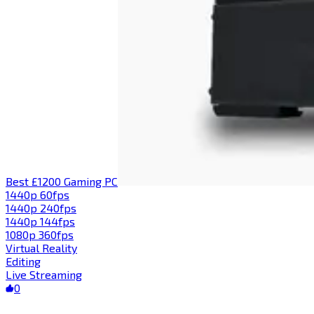
Best £1200 Gaming PC​​​​‌ ‍ ​‍​‍‌‍ ‌ ​‍‌‍‍‌‌‍‌ ‌‍‍‌‌‍ ‍​‍​‍​ ‍‍​‍​‍‌ ​ ‌‍​‌‌‍ ‍‌‍‍‌‌ ‌​‌ ‍‌​‍ ‍‌‍‍‌‌‍ ​‍​‍​‍ ​​‍​‍‌‍‍​‌ ​‍‌‍‌‌‌‍‌‍​‍​‍​ ‍‍​‍​‍​‍ ‌‍​‌‌‍‌​‌‍ ‌‌‍‍‌‌‍ ‍​‍ ‌‍‍‌‌‍ ‍‌ ‌​‌‍‌‌‌‍ ‍‌ ‌​​‍ ‌‍‌‌‌‍‌​‌‍‍‌‌ ‌​​‍ ‌‍ ‌‌‍ ‌‍‌​‌‍‌‌​ ‌‌ ​​‌ ​‍‌‍‌‌‌ ​ ‌‍‌‌‌‍ ‍‌ ‌​‌‍​‌‌ ‌​‌‍‍‌‌‍ ‌‍ ‍​ ‍ ‌‍‍‌‌‍‌​​ ‌​ ​‌​ ​​​ ‌​‌‍‌‌​ ‍​‌‍​‍​ ‌‌‌‍​‌​‍ ‌​ ‌‍​ ​​​ ​​​ ‌‍​‍ ‌​ ‌​​ ‌‌​ ​ ​ ​ ​‍ ‌​ ‍​‌‍‌‍​ ​‍‌‍‌‍​‍ ‌‌‍​ ​ ​​​ ​‌​ ‌ ​ ‌ ​ ‍​​ ‌‍​ ​​‌‍‌​​ ​​​ ‍​​ ‌ ​ ‍ ‌ ‌​‌ ‍‌‌ ​​‌‍‌‌​ ‌‌‍​‍‌ ‌‌‌‍‍‌‌‍ ​‌‍‌​​ ‍ ‌ ​​‌‍​‌‌ ‌​‌‍‍​​ ‌‌‍‍‌​ ​‌​ ‍​‌‍ ‍‌‌ ‌‍ ‍‌‍​‌‌‍ ‌‌‍‌‌​‍‌‌​ ‌‌‌​​‍‌‌ ‌‍‍ ‌‍‌‌‌ ‍‌​‍‌‌​ ​ ‌​‌​​‍‌‌​ ​ ‌​‌​​‍‌‌​ ​‍​ ​‍‌‍‌‌‌‍ ‍​‍‌‌​ ​‍​ ​‍​‍‌‌​ ‌‌‌​‌​​‍ ‍‌ ‌‍‌‍​‌‌‍ ​‌ ‌‌‌‍‌‌​ ‌‍​‍‌‍​‌‌ ​ ‌‍‌‌‌‌‌‌‌ ​‍‌‍ ​​ ‌​‍‌‌​ ​‍‌​‌‍‌‍​‌‌‍‌​‌‍ ‌‌‍‍‌‌‍ ‍​‍‌‍‌‍‍‌‌‍‌​​ ‌​ ​‌​ ​​​ ‌​‌‍‌‌​ ‍​‌‍​‍​ ‌‌‌‍​‌​‍ ‌​ ‌‍​ ​​​ ​​​ ‌‍​‍ ‌​ ‌​​ ‌‌​ ​ ​ ​ ​‍ ‌​ ‍​‌‍‌‍​ ​‍‌‍‌‍​‍ ‌‌‍​ ​ ​​​ ​‌​ ‌ ​ ‌ ​ ‍​​ ‌‍​ ​​‌‍‌​​ ​​​ ‍​​ ‌ ​‍‌‍‌ ‌​‌ ‍‌‌ ​​‌‍‌‌​ ‌‌‍​‍‌ ‌‌‌‍‍‌‌‍ ​‌‍‌​​‍‌‍‌ ​​‌‍​‌‌ ‌​‌‍‍​​ ‌‌‍‍‌​ ​‌​ ‍​‌‍ ‍‌‌ ‌‍ ‍‌‍​‌‌‍ ‌‌‍‌‌​‍‌‌​ ‌‌‌​​‍‌‌ ‌‍‍ ‌‍‌‌‌ ‍‌​‍‌‌​ ​ ‌​‌​​‍‌‌​ ​ ‌​‌​​‍‌‌​ ​‍​ ​‍‌‍‌‌‌‍ ‍​‍‌‌​ ​‍​ ​‍​‍‌‌​ ‌‌‌​‌​​‍ ‍‌ ‌‍‌‍​‌‌‍ ​‌ ‌‌‌‍‌‌​‍‌‍‌ ​​‌‍‌‌‌ ​‍‌ ​ ‌ ​​‌‍‌‌‌‍​ ‌ ‌​‌‍‍‌‌ ‌‍‌‍‌‌​ ‌‌ ​​‌ ‌‌‌‍​‍‌‍ ​‌‍‍‌‌ ​ ‌‍‍​‌‍‌‌‌‍‌​​‍​‍‌ ‌
1440p 60fps​​​​‌ ‍ ​‍​‍‌‍ ‌ ​‍‌‍‍‌‌‍‌ ‌‍‍‌‌‍ ‍​‍​‍​ ‍‍​‍​‍‌ ​ ‌‍​‌‌‍ ‍‌‍‍‌‌ ‌​‌ ‍‌​‍ ‍‌‍‍‌‌‍ ​‍​‍​‍ ​​‍​‍‌‍‍​‌ ​‍‌‍‌‌‌‍‌‍​‍​‍​ ‍‍​‍​‍​‍ ‌‍​‌‌‍‌​‌‍ ‌‌‍‍‌‌‍ ‍​‍ ‌‍‍‌‌‍ ‍‌ ‌​‌‍‌‌‌‍ ‍‌ ‌​​‍ ‌‍‌‌‌‍‌​‌‍‍‌‌ ‌​​‍ ‌‍ ‌‌‍ ‌‍‌​‌‍‌‌​ ‌‌ ​​‌ ​‍‌‍‌‌‌ ​ ‌‍‌‌‌‍ ‍‌ ‌​‌‍​‌‌ ‌​‌‍‍‌‌‍ ‌‍ ‍​ ‍ ‌‍‍‌‌‍‌​​ ‌​ ​‍​ ‌ ‌‍​ ​ ‍​​ ‍‌‌‍​‍​ ‌ ​ ​​​‍ ‌​ ​‍​ ‍‌​ ‍​‌‍‌‍​‍ ‌​ ‌​​ ‍‌​ ‌‍​ ‍‌​‍ ‌‌‍​‌​ ​‌​ ‌​​ ‍​​‍ ‌​ ​​​ ​ ​ ‌ ‌‍​‌‌‍​‌​ ‍‌​ ‍​​ ‌‍​ ​ ‌‍​ ​ ​ ​ ​ ​ ‍ ‌ ‌​‌ ‍‌‌ ​​‌‍‌‌​ ‌‌ ​​‌‍‌‌‌ ​‍‌‍‌‍‌‍ ‌ ​‍‌‍ ‌‌‍​‌‌‍ ‍‌‍​ ‌‍‌‌​ ‍ ‌ ​​‌‍​‌‌ ‌​‌‍‍​​ ‌‌‍ ‍‌‍​‌‌‍ ‌‌‍‌‌​ ‌‍​‍‌‍​‌‌ ​ ‌‍‌‌‌‌‌‌‌ ​‍‌‍ ​​ ‌​‍‌‌​ ​‍‌​‌‍‌‍​‌‌‍‌​‌‍ ‌‌‍‍‌‌‍ ‍​‍‌‍‌‍‍‌‌‍‌​​ ‌​ ​‍​ ‌ ‌‍​ ​ ‍​​ ‍‌‌‍​‍​ ‌ ​ ​​​‍ ‌​ ​‍​ ‍‌​ ‍​‌‍‌‍​‍ ‌​ ‌​​ ‍‌​ ‌‍​ ‍‌​‍ ‌‌‍​‌​ ​‌​ ‌​​ ‍​​‍ ‌​ ​​​ ​ ​ ‌ ‌‍​‌‌‍​‌​ ‍‌​ ‍​​ ‌‍​ ​ ‌‍​ ​ ​ ​ ​ ​‍‌‍‌ ‌​‌ ‍‌‌ ​​‌‍‌‌​ ‌‌ ​​‌‍‌‌‌ ​‍‌‍‌‍‌‍ ‌ ​‍‌‍ ‌‌‍​‌‌‍ ‍‌‍​ ‌‍‌‌​‍‌‍‌ ​​‌‍​‌‌ ‌​‌‍‍​​ ‌‌‍ ‍‌‍​‌‌‍ ‌‌‍‌‌​‍‌‍‌ ​​‌‍‌‌‌ ​‍‌ ​ ‌ ​​‌‍‌‌‌‍​ ‌ ‌​‌‍‍‌‌ ‌‍‌‍‌‌​ ‌‌ ​​‌ ‌‌‌‍​‍‌‍ ​‌‍‍‌‌ ​ ‌‍‍​‌‍‌‌‌‍‌​​‍​‍‌ ‌
1440p 240fps​​​​‌ ‍ ​‍​‍‌‍ ‌ ​‍‌‍‍‌‌‍‌ ‌‍‍‌‌‍ ‍​‍​‍​ ‍‍​‍​‍‌ ​ ‌‍​‌‌‍ ‍‌‍‍‌‌ ‌​‌ ‍‌​‍ ‍‌‍‍‌‌‍ ​‍​‍​‍ ​​‍​‍‌‍‍​‌ ​‍‌‍‌‌‌‍‌‍​‍​‍​ ‍‍​‍​‍​‍ ‌‍​‌‌‍‌​‌‍ ‌‌‍‍‌‌‍ ‍​‍ ‌‍‍‌‌‍ ‍‌ ‌​‌‍‌‌‌‍ ‍‌ ‌​​‍ ‌‍‌‌‌‍‌​‌‍‍‌‌ ‌​​‍ ‌‍ ‌‌‍ ‌‍‌​‌‍‌‌​ ‌‌ ​​‌ ​‍‌‍‌‌‌ ​ ‌‍‌‌‌‍ ‍‌ ‌​‌‍​‌‌ ‌​‌‍‍‌‌‍ ‌‍ ‍​ ‍ ‌‍‍‌‌‍‌​​ ‌‌‍​‍​ ​‌​ ​ ‌‍‌‍​ ​‍‌‍‌‍‌‍​ ​ ‍​​‍ ‌​ ​‌‌‍‌‌‌‍​‌​ ​‌​‍ ‌​ ‌​‌‍​‌‌‍​ ​ ​‍​‍ ‌​ ‍​​ ​​​ ‌‍‌‍​ ​‍ ‌‌‍​‌​ ​​​ ‍​​ ‍​​ ‍​​ ‌‍​ ‌ ​ ‌ ​ ​‍​ ‍​​ ​ ​ ​ ​ ‍ ‌ ‌​‌ ‍‌‌ ​​‌‍‌‌​ ‌‌ ​​‌‍‌‌‌ ​‍‌‍‌‍‌‍ ‌ ​‍‌‍ ‌‌‍​‌‌‍ ‍‌‍​ ‌‍‌‌​ ‍ ‌ ​​‌‍​‌‌ ‌​‌‍‍​​ ‌‌‍ ‍‌‍​‌‌‍ ‌‌‍‌‌​ ‌‍​‍‌‍​‌‌ ​ ‌‍‌‌‌‌‌‌‌ ​‍‌‍ ​​ ‌​‍‌‌​ ​‍‌​‌‍‌‍​‌‌‍‌​‌‍ ‌‌‍‍‌‌‍ ‍​‍‌‍‌‍‍‌‌‍‌​​ ‌‌‍​‍​ ​‌​ ​ ‌‍‌‍​ ​‍‌‍‌‍‌‍​ ​ ‍​​‍ ‌​ ​‌‌‍‌‌‌‍​‌​ ​‌​‍ ‌​ ‌​‌‍​‌‌‍​ ​ ​‍​‍ ‌​ ‍​​ ​​​ ‌‍‌‍​ ​‍ ‌‌‍​‌​ ​​​ ‍​​ ‍​​ ‍​​ ‌‍​ ‌ ​ ‌ ​ ​‍​ ‍​​ ​ ​ ​ ​‍‌‍‌ ‌​‌ ‍‌‌ ​​‌‍‌‌​ ‌‌ ​​‌‍‌‌‌ ​‍‌‍‌‍‌‍ ‌ ​‍‌‍ ‌‌‍​‌‌‍ ‍‌‍​ ‌‍‌‌​‍‌‍‌ ​​‌‍​‌‌ ‌​‌‍‍​​ ‌‌‍ ‍‌‍​‌‌‍ ‌‌‍‌‌​‍‌‍‌ ​​‌‍‌‌‌ ​‍‌ ​ ‌ ​​‌‍‌‌‌‍​ ‌ ‌​‌‍‍‌‌ ‌‍‌‍‌‌​ ‌‌ ​​‌ ‌‌‌‍​‍‌‍ ​‌‍‍‌‌ ​ ‌‍‍​‌‍‌‌‌‍‌​​‍​‍‌ ‌
1440p 144fps​​​​‌ ‍ ​‍​‍‌‍ ‌ ​‍‌‍‍‌‌‍‌ ‌‍‍‌‌‍ ‍​‍​‍​ ‍‍​‍​‍‌ ​ ‌‍​‌‌‍ ‍‌‍‍‌‌ ‌​‌ ‍‌​‍ ‍‌‍‍‌‌‍ ​‍​‍​‍ ​​‍​‍‌‍‍​‌ ​‍‌‍‌‌‌‍‌‍​‍​‍​ ‍‍​‍​‍​‍ ‌‍​‌‌‍‌​‌‍ ‌‌‍‍‌‌‍ ‍​‍ ‌‍‍‌‌‍ ‍‌ ‌​‌‍‌‌‌‍ ‍‌ ‌​​‍ ‌‍‌‌‌‍‌​‌‍‍‌‌ ‌​​‍ ‌‍ ‌‌‍ ‌‍‌​‌‍‌‌​ ‌‌ ​​‌ ​‍‌‍‌‌‌ ​ ‌‍‌‌‌‍ ‍‌ ‌​‌‍​‌‌ ‌​‌‍‍‌‌‍ ‌‍ ‍​ ‍ ‌‍‍‌‌‍‌​​ ‌‌‍​ ​ ​‍​ ‍​​ ‍‌​ ‌​‌‍‌‌‌‍​‍​ ‌​​‍ ‌‌‍‌​​ ‍‌​ ​‌​ ​ ​‍ ‌​ ‌​​ ​‌​ ‌‍​ ‌ ​‍ ‌​ ‍​​ ​‍​ ‌​‌‍​‌​‍ ‌​ ‌​​ ​‌‌‍‌​‌‍​‌‌‍‌‌​ ​ ‌‍‌‌‌‍‌​​ ‌ ‌‍‌​‌‍​ ​ ​ ​ ‍ ‌ ‌​‌ ‍‌‌ ​​‌‍‌‌​ ‌‌ ​​‌‍‌‌‌ ​‍‌‍‌‍‌‍ ‌ ​‍‌‍ ‌‌‍​‌‌‍ ‍‌‍​ ‌‍‌‌​ ‍ ‌ ​​‌‍​‌‌ ‌​‌‍‍​​ ‌‌‍ ‍‌‍​‌‌‍ ‌‌‍‌‌​ ‌‍​‍‌‍​‌‌ ​ ‌‍‌‌‌‌‌‌‌ ​‍‌‍ ​​ ‌​‍‌‌​ ​‍‌​‌‍‌‍​‌‌‍‌​‌‍ ‌‌‍‍‌‌‍ ‍​‍‌‍‌‍‍‌‌‍‌​​ ‌‌‍​ ​ ​‍​ ‍​​ ‍‌​ ‌​‌‍‌‌‌‍​‍​ ‌​​‍ ‌‌‍‌​​ ‍‌​ ​‌​ ​ ​‍ ‌​ ‌​​ ​‌​ ‌‍​ ‌ ​‍ ‌​ ‍​​ ​‍​ ‌​‌‍​‌​‍ ‌​ ‌​​ ​‌‌‍‌​‌‍​‌‌‍‌‌​ ​ ‌‍‌‌‌‍‌​​ ‌ ‌‍‌​‌‍​ ​ ​ ​‍‌‍‌ ‌​‌ ‍‌‌ ​​‌‍‌‌​ ‌‌ ​​‌‍‌‌‌ ​‍‌‍‌‍‌‍ ‌ ​‍‌‍ ‌‌‍​‌‌‍ ‍‌‍​ ‌‍‌‌​‍‌‍‌ ​​‌‍​‌‌ ‌​‌‍‍​​ ‌‌‍ ‍‌‍​‌‌‍ ‌‌‍‌‌​‍‌‍‌ ​​‌‍‌‌‌ ​‍‌ ​ ‌ ​​‌‍‌‌‌‍​ ‌ ‌​‌‍‍‌‌ ‌‍‌‍‌‌​ ‌‌ ​​‌ ‌‌‌‍​‍‌‍ ​‌‍‍‌‌ ​ ‌‍‍​‌‍‌‌‌‍‌​​‍​‍‌ ‌
1080p 360fps​​​​‌ ‍ ​‍​‍‌‍ ‌ ​‍‌‍‍‌‌‍‌ ‌‍‍‌‌‍ ‍​‍​‍​ ‍‍​‍​‍‌ ​ ‌‍​‌‌‍ ‍‌‍‍‌‌ ‌​‌ ‍‌​‍ ‍‌‍‍‌‌‍ ​‍​‍​‍ ​​‍​‍‌‍‍​‌ ​‍‌‍‌‌‌‍‌‍​‍​‍​ ‍‍​‍​‍​‍ ‌‍​‌‌‍‌​‌‍ ‌‌‍‍‌‌‍ ‍​‍ ‌‍‍‌‌‍ ‍‌ ‌​‌‍‌‌‌‍ ‍‌ ‌​​‍ ‌‍‌‌‌‍‌​‌‍‍‌‌ ‌​​‍ ‌‍ ‌‌‍ ‌‍‌​‌‍‌‌​ ‌‌ ​​‌ ​‍‌‍‌‌‌ ​ ‌‍‌‌‌‍ ‍‌ ‌​‌‍​‌‌ ‌​‌‍‍‌‌‍ ‌‍ ‍​ ‍ ‌‍‍‌‌‍‌​​ ‌‌‍‌​‌‍​ ‌‍‌‍​ ‍‌​ ​​‌‍​‍‌‍‌‌‌‍‌​​‍ ‌‌‍‌​​ ‌ ​ ​‍‌‍‌‌​‍ ‌​ ‌​​ ​ ‌‍‌‌‌‍​‍​‍ ‌​ ‍‌‌‍‌‌​ ​​‌‍​ ​‍ ‌​ ‌ ​ ​‍​ ​​​ ‌‍‌‍​ ‌‍‌​​ ‌‍​ ​‍​ ​‌‌‍​‍​ ‌ ‌‍​‍​ ‍ ‌ ‌​‌ ‍‌‌ ​​‌‍‌‌​ ‌‌ ​​‌‍‌‌‌ ​‍‌‍‌‍‌‍ ‌ ​‍‌‍ ‌‌‍​‌‌‍ ‍‌‍​ ‌‍‌‌​ ‍ ‌ ​​‌‍​‌‌ ‌​‌‍‍​​ ‌‌‍ ‍‌‍​‌‌‍ ‌‌‍‌‌​ ‌‍​‍‌‍​‌‌ ​ ‌‍‌‌‌‌‌‌‌ ​‍‌‍ ​​ ‌​‍‌‌​ ​‍‌​‌‍‌‍​‌‌‍‌​‌‍ ‌‌‍‍‌‌‍ ‍​‍‌‍‌‍‍‌‌‍‌​​ ‌‌‍‌​‌‍​ ‌‍‌‍​ ‍‌​ ​​‌‍​‍‌‍‌‌‌‍‌​​‍ ‌‌‍‌​​ ‌ ​ ​‍‌‍‌‌​‍ ‌​ ‌​​ ​ ‌‍‌‌‌‍​‍​‍ ‌​ ‍‌‌‍‌‌​ ​​‌‍​ ​‍ ‌​ ‌ ​ ​‍​ ​​​ ‌‍‌‍​ ‌‍‌​​ ‌‍​ ​‍​ ​‌‌‍​‍​ ‌ ‌‍​‍​‍‌‍‌ ‌​‌ ‍‌‌ ​​‌‍‌‌​ ‌‌ ​​‌‍‌‌‌ ​‍‌‍‌‍‌‍ ‌ ​‍‌‍ ‌‌‍​‌‌‍ ‍‌‍​ ‌‍‌‌​‍‌‍‌ ​​‌‍​‌‌ ‌​‌‍‍​​ ‌‌‍ ‍‌‍​‌‌‍ ‌‌‍‌‌​‍‌‍‌ ​​‌‍‌‌‌ ​‍‌ ​ ‌ ​​‌‍‌‌‌‍​ ‌ ‌​‌‍‍‌‌ ‌‍‌‍‌‌​ ‌‌ ​​‌ ‌‌‌‍​‍‌‍ ​‌‍‍‌‌ ​ ‌‍‍​‌‍‌‌‌‍‌​​‍​‍‌ ‌
Virtual Reality​​​​‌ ‍ ​‍​‍‌‍ ‌ ​‍‌‍‍‌‌‍‌ ‌‍‍‌‌‍ ‍​‍​‍​ ‍‍​‍​‍‌ ​ ‌‍​‌‌‍ ‍‌‍‍‌‌ ‌​‌ ‍‌​‍ ‍‌‍‍‌‌‍ ​‍​‍​‍ ​​‍​‍‌‍‍​‌ ​‍‌‍‌‌‌‍‌‍​‍​‍​ ‍‍​‍​‍​‍ ‌‍​‌‌‍‌​‌‍ ‌‌‍‍‌‌‍ ‍​‍ ‌‍‍‌‌‍ ‍‌ ‌​‌‍‌‌‌‍ ‍‌ ‌​​‍ ‌‍‌‌‌‍‌​‌‍‍‌‌ ‌​​‍ ‌‍ ‌‌‍ ‌‍‌​‌‍‌‌​ ‌‌ ​​‌ ​‍‌‍‌‌‌ ​ ‌‍‌‌‌‍ ‍‌ ‌​‌‍​‌‌ ‌​‌‍‍‌‌‍ ‌‍ ‍​ ‍ ‌‍‍‌‌‍‌​​ ‌​ ​‌​ ​‌‌‍​‌​ ‍‌‌‍‌‌‌‍​‍​ ‌ ​ ​‍​‍ ‌​ ‌​‌‍‌​​ ​‍​ ‌​​‍ ‌​ ‌​​ ​​‌‍‌​​ ​‍​‍ ‌‌‍​‌‌‍​‌‌‍‌​‌‍​‌​‍ ‌‌‍‌‍‌‍‌​‌‍​‍​ ‍‌​ ‌ ​ ‌‍‌‍​‌​ ‌ ‌‍​‍​ ‍​​ ‍‌‌‍‌‍​ ‍ ‌ ‌​‌ ‍‌‌ ​​‌‍‌‌​ ‌‌ ‌​‌‍​‌‌‍‌ ​ ‍ ‌ ​​‌‍​‌‌ ‌​‌‍‍​​ ‌‌‍ ‍‌‍​‌‌‍ ‌‌‍‌‌​ ‌‍​‍‌‍​‌‌ ​ ‌‍‌‌‌‌‌‌‌ ​‍‌‍ ​​ ‌​‍‌‌​ ​‍‌​‌‍‌‍​‌‌‍‌​‌‍ ‌‌‍‍‌‌‍ ‍​‍‌‍‌‍‍‌‌‍‌​​ ‌​ ​‌​ ​‌‌‍​‌​ ‍‌‌‍‌‌‌‍​‍​ ‌ ​ ​‍​‍ ‌​ ‌​‌‍‌​​ ​‍​ ‌​​‍ ‌​ ‌​​ ​​‌‍‌​​ ​‍​‍ ‌‌‍​‌‌‍​‌‌‍‌​‌‍​‌​‍ ‌‌‍‌‍‌‍‌​‌‍​‍​ ‍‌​ ‌ ​ ‌‍‌‍​‌​ ‌ ‌‍​‍​ ‍​​ ‍‌‌‍‌‍​‍‌‍‌ ‌​‌ ‍‌‌ ​​‌‍‌‌​ ‌‌ ‌​‌‍​‌‌‍‌ ​‍‌‍‌ ​​‌‍​‌‌ ‌​‌‍‍​​ ‌‌‍ ‍‌‍​‌‌‍ ‌‌‍‌‌​‍‌‍‌ ​​‌‍‌‌‌ ​‍‌ ​ ‌ ​​‌‍‌‌‌‍​ ‌ ‌​‌‍‍‌‌ ‌‍‌‍‌‌​ ‌‌ ​​‌ ‌‌‌‍​‍‌‍ ​‌‍‍‌‌ ​ ‌‍‍​‌‍‌‌‌‍‌​​‍​‍‌ ‌
Editing​​​​‌ ‍ ​‍​‍‌‍ ‌ ​‍‌‍‍‌‌‍‌ ‌‍‍‌‌‍ ‍​‍​‍​ ‍‍​‍​‍‌ ​ ‌‍​‌‌‍ ‍‌‍‍‌‌ ‌​‌ ‍‌​‍ ‍‌‍‍‌‌‍ ​‍​‍​‍ ​​‍​‍‌‍‍​‌ ​‍‌‍‌‌‌‍‌‍​‍​‍​ ‍‍​‍​‍​‍ ‌‍​‌‌‍‌​‌‍ ‌‌‍‍‌‌‍ ‍​‍ ‌‍‍‌‌‍ ‍‌ ‌​‌‍‌‌‌‍ ‍‌ ‌​​‍ ‌‍‌‌‌‍‌​‌‍‍‌‌ ‌​​‍ ‌‍ ‌‌‍ ‌‍‌​‌‍‌‌​ ‌‌ ​​‌ ​‍‌‍‌‌‌ ​ ‌‍‌‌‌‍ ‍‌ ‌​‌‍​‌‌ ‌​‌‍‍‌‌‍ ‌‍ ‍​ ‍ ‌‍‍‌‌‍‌​​ ‌‌‍‌​​ ‌ ‌‍​‍‌‍‌​​ ​‌‌‍​ ​ ‌‍​ ‌​​‍ ‌​ ​‍​ ‌ ​ ‌​​ ‍‌​‍ ‌​ ‌​​ ​‍​ ​ ​ ‍‌​‍ ‌​ ‍​​ ​​​ ‌​‌‍‌‍​‍ ‌​ ‌‍‌‍‌‍‌‍​ ​ ‌‌​ ‌‌‌‍‌​​ ​‌​ ‌ ‌‍​‍‌‍​‍‌‍‌‌​ ​‌​ ‍ ‌ ‌​‌ ‍‌‌ ​​‌‍‌‌​ ‌‌ ‌​‌‍​‌‌‍‌ ​ ‍ ‌ ​​‌‍​‌‌ ‌​‌‍‍​​ ‌‌‍ ‍‌‍​‌‌‍ ‌‌‍‌‌​ ‌‍​‍‌‍​‌‌ ​ ‌‍‌‌‌‌‌‌‌ ​‍‌‍ ​​ ‌​‍‌‌​ ​‍‌​‌‍‌‍​‌‌‍‌​‌‍ ‌‌‍‍‌‌‍ ‍​‍‌‍‌‍‍‌‌‍‌​​ ‌‌‍‌​​ ‌ ‌‍​‍‌‍‌​​ ​‌‌‍​ ​ ‌‍​ ‌​​‍ ‌​ ​‍​ ‌ ​ ‌​​ ‍‌​‍ ‌​ ‌​​ ​‍​ ​ ​ ‍‌​‍ ‌​ ‍​​ ​​​ ‌​‌‍‌‍​‍ ‌​ ‌‍‌‍‌‍‌‍​ ​ ‌‌​ ‌‌‌‍‌​​ ​‌​ ‌ ‌‍​‍‌‍​‍‌‍‌‌​ ​‌​‍‌‍‌ ‌​‌ ‍‌‌ ​​‌‍‌‌​ ‌‌ ‌​‌‍​‌‌‍‌ ​‍‌‍‌ ​​‌‍​‌‌ ‌​‌‍‍​​ ‌‌‍ ‍‌‍​‌‌‍ ‌‌‍‌‌​‍‌‍‌ ​​‌‍‌‌‌ ​‍‌ ​ ‌ ​​‌‍‌‌‌‍​ ‌ ‌​‌‍‍‌‌ ‌‍‌‍‌‌​ ‌‌ ​​‌ ‌‌‌‍​‍‌‍ ​‌‍‍‌‌ ​ ‌‍‍​‌‍‌‌‌‍‌​​‍​‍‌ ‌
Live Streaming​​​​‌ ‍ ​‍​‍‌‍ ‌ ​‍‌‍‍‌‌‍‌ ‌‍‍‌‌‍ ‍​‍​‍​ ‍‍​‍​‍‌ ​ ‌‍​‌‌‍ ‍‌‍‍‌‌ ‌​‌ ‍‌​‍ ‍‌‍‍‌‌‍ ​‍​‍​‍ ​​‍​‍‌‍‍​‌ ​‍‌‍‌‌‌‍‌‍​‍​‍​ ‍‍​‍​‍​‍ ‌‍​‌‌‍‌​‌‍ ‌‌‍‍‌‌‍ ‍​‍ ‌‍‍‌‌‍ ‍‌ ‌​‌‍‌‌‌‍ ‍‌ ‌​​‍ ‌‍‌‌‌‍‌​‌‍‍‌‌ ‌​​‍ ‌‍ ‌‌‍ ‌‍‌​‌‍‌‌​ ‌‌ ​​‌ ​‍‌‍‌‌‌ ​ ‌‍‌‌‌‍ ‍‌ ‌​‌‍​‌‌ ‌​‌‍‍‌‌‍ ‌‍ ‍​ ‍ ‌‍‍‌‌‍‌​​ ‌​ ​‌‌‍​‍​ ‌‍‌‍​‌‌‍​ ​ ​‌‌‍​‍​ ​‍​‍ ‌‌‍‌​​ ‌ ​ ‍​​ ‌‍​‍ ‌​ ‌​​ ‍​‌‍‌‌​ ‍‌​‍ ‌‌‍​‍​ ​‌‌‍‌‌‌‍‌​​‍ ‌​ ​​‌‍​‍​ ‍‌​ ‌ ‌‍​‍‌‍‌​​ ‌ ​ ‌ ​ ​‌‌‍‌​​ ​​‌‍‌​​ ‍ ‌ ‌​‌ ‍‌‌ ​​‌‍‌‌​ ‌‌ ‌​‌‍​‌‌‍‌ ​ ‍ ‌ ​​‌‍​‌‌ ‌​‌‍‍​​ ‌‌‍ ‍‌‍​‌‌‍ ‌‌‍‌‌​ ‌‍​‍‌‍​‌‌ ​ ‌‍‌‌‌‌‌‌‌ ​‍‌‍ ​​ ‌​‍‌‌​ ​‍‌​‌‍‌‍​‌‌‍‌​‌‍ ‌‌‍‍‌‌‍ ‍​‍‌‍‌‍‍‌‌‍‌​​ ‌​ ​‌‌‍​‍​ ‌‍‌‍​‌‌‍​ ​ ​‌‌‍​‍​ ​‍​‍ ‌‌‍‌​​ ‌ ​ ‍​​ ‌‍​‍ ‌​ ‌​​ ‍​‌‍‌‌​ ‍‌​‍ ‌‌‍​‍​ ​‌‌‍‌‌‌‍‌​​‍ ‌​ ​​‌‍​‍​ ‍‌​ ‌ ‌‍​‍‌‍‌​​ ‌ ​ ‌ ​ ​‌‌‍‌​​ ​​‌‍‌​​‍‌‍‌ ‌​‌ ‍‌‌ ​​‌‍‌‌​ ‌‌ ‌​‌‍​‌‌‍‌ ​‍‌‍‌ ​​‌‍​‌‌ ‌​‌‍‍​​ ‌‌‍ ‍‌‍​‌‌‍ ‌‌‍‌‌​‍‌‍‌ ​​‌‍‌‌‌ ​‍‌ ​ ‌ ​​‌‍‌‌‌‍​ ‌ ‌​‌‍‍‌‌ ‌‍‌‍‌‌​ ‌‌ ​​‌ ‌‌‌‍​‍‌‍ ​‌‍‍‌‌ ​ ‌‍‍​‌‍‌‌‌‍‌​​‍​‍‌ ‌
0