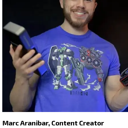
Marc Aranibar​​​​‌ ‍ ​‍​‍‌‍ ‌ ​‍‌‍‍‌‌‍‌ ‌‍‍‌‌‍ ‍​‍​‍​ ‍‍​‍​‍‌ ​ ‌‍​‌‌‍ ‍‌‍‍‌‌ ‌​‌ ‍‌​‍ ‍‌‍‍‌‌‍ ​‍​‍​‍ ​​‍​‍‌‍‍​‌ ​‍‌‍‌‌‌‍‌‍​‍​‍​ ‍‍​‍​‍​‍ ‌‍​‌‌‍‌​‌‍ ‌‌‍‍‌‌‍ ‍​‍ ‌‍‍‌‌‍ ‍‌ ‌​‌‍‌‌‌‍ ‍‌ ‌​​‍ ‌‍‌‌‌‍‌​‌‍‍‌‌ ‌​​‍ ‌‍ ‌‌‍ ‌‍‌​‌‍‌‌​ ‌‌ ​​‌ ​‍‌‍‌‌‌ ​ ‌‍‌‌‌‍ ‍‌ ‌​‌‍​‌‌ ‌​‌‍‍‌‌‍ ‌‍ ‍​ ‍ ‌‍‍‌‌‍‌​​ ‌‌‍‌​​ ‌ ​ ‍​​ ‌​‌‍​‌​ ​ ‌‍‌‍​ ​‍​‍ ‌‌‍​‌​ ‌‌‌‍​ ​ ​​​‍ ‌​ ‌​​ ​‌‌‍​‍​ ​‌​‍ ‌​ ‍‌​ ​​​ ‌‍‌‍​‍​‍ ‌‌‍​ ‌‍‌​‌‍​‍​ ‌‍‌‍​‍​ ‌ ​ ‌‌‌‍‌‍​ ‌ ‌‍​‌​ ​ ​ ‌ ​ ‍ ‌ ‌​‌ ‍‌‌ ​​‌‍‌‌​ ‌‌‍​‌‌ ‌‌‌ ‌​‌‍‍​‌‍ ‌ ​‍​ ‍ ‌ ​​‌‍​‌‌ ‌​‌‍‍​​ ‌‌‍ ‍‌‍​‌‌‍ ‌‌‍‌‌​ ‌‍​‍‌‍​‌‌ ​ ‌‍‌‌‌‌‌‌‌ ​‍‌‍ ​​ ‌​‍‌‌​ ​‍‌​‌‍‌‍​‌‌‍‌​‌‍ ‌‌‍‍‌‌‍ ‍​‍‌‍‌‍‍‌‌‍‌​​ ‌‌‍‌​​ ‌ ​ ‍​​ ‌​‌‍​‌​ ​ ‌‍‌‍​ ​‍​‍ ‌‌‍​‌​ ‌‌‌‍​ ​ ​​​‍ ‌​ ‌​​ ​‌‌‍​‍​ ​‌​‍ ‌​ ‍‌​ ​​​ ‌‍‌‍​‍​‍ ‌‌‍​ ‌‍‌​‌‍​‍​ ‌‍‌‍​‍​ ‌ ​ ‌‌‌‍‌‍​ ‌ ‌‍​‌​ ​ ​ ‌ ​‍‌‍‌ ‌​‌ ‍‌‌ ​​‌‍‌‌​ ‌‌‍​‌‌ ‌‌‌ ‌​‌‍‍​‌‍ ‌ ​‍​‍‌‍‌ ​​‌‍​‌‌ ‌​‌‍‍​​ ‌‌‍ ‍‌‍​‌‌‍ ‌‌‍‌‌​‍‌‍‌ ​​‌‍‌‌‌ ​‍‌ ​ ‌ ​​‌‍‌‌‌‍​ ‌ ‌​‌‍‍‌‌ ‌‍‌‍‌‌​ ‌‌ ​​‌ ‌‌‌‍​‍‌‍ ​‌‍‍‌‌ ​ ‌‍‍​‌‍‌‌‌‍‌​​‍​‍‌ ‌
,
Content Creator​​​​‌ ‍ ​‍​‍‌‍ ‌ ​‍‌‍‍‌‌‍‌ ‌‍‍‌‌‍ ‍​‍​‍​ ‍‍​‍​‍‌ ​ ‌‍​‌‌‍ ‍‌‍‍‌‌ ‌​‌ ‍‌​‍ ‍‌‍‍‌‌‍ ​‍​‍​‍ ​​‍​‍‌‍‍​‌ ​‍‌‍‌‌‌‍‌‍​‍​‍​ ‍‍​‍​‍​‍ ‌‍​‌‌‍‌​‌‍ ‌‌‍‍‌‌‍ ‍​‍ ‌‍‍‌‌‍ ‍‌ ‌​‌‍‌‌‌‍ ‍‌ ‌​​‍ ‌‍‌‌‌‍‌​‌‍‍‌‌ ‌​​‍ ‌‍ ‌‌‍ ‌‍‌​‌‍‌‌​ ‌‌ ​​‌ ​‍‌‍‌‌‌ ​ ‌‍‌‌‌‍ ‍‌ ‌​‌‍​‌‌ ‌​‌‍‍‌‌‍ ‌‍ ‍​ ‍ ‌‍‍‌‌‍‌​​ ‌‌‍‌​​ ‌ ​ ‍​​ ‌​‌‍​‌​ ​ ‌‍‌‍​ ​‍​‍ ‌‌‍​‌​ ‌‌‌‍​ ​ ​​​‍ ‌​ ‌​​ ​‌‌‍​‍​ ​‌​‍ ‌​ ‍‌​ ​​​ ‌‍‌‍​‍​‍ ‌‌‍​ ‌‍‌​‌‍​‍​ ‌‍‌‍​‍​ ‌ ​ ‌‌‌‍‌‍​ ‌ ‌‍​‌​ ​ ​ ‌ ​ ‍ ‌ ‌​‌ ‍‌‌ ​​‌‍‌‌​ ‌‌‍​‌‌ ‌‌‌ ‌​‌‍‍​‌‍ ‌ ​‍​ ‍ ‌ ​​‌‍​‌‌ ‌​‌‍‍​​ ‌‌ ‌​‌‍‍‌‌ ‌​‌‍ ​‌‍‌‌​ ‌‍​‍‌‍​‌‌ ​ ‌‍‌‌‌‌‌‌‌ ​‍‌‍ ​​ ‌​‍‌‌​ ​‍‌​‌‍‌‍​‌‌‍‌​‌‍ ‌‌‍‍‌‌‍ ‍​‍‌‍‌‍‍‌‌‍‌​​ ‌‌‍‌​​ ‌ ​ ‍​​ ‌​‌‍​‌​ ​ ‌‍‌‍​ ​‍​‍ ‌‌‍​‌​ ‌‌‌‍​ ​ ​​​‍ ‌​ ‌​​ ​‌‌‍​‍​ ​‌​‍ ‌​ ‍‌​ ​​​ ‌‍‌‍​‍​‍ ‌‌‍​ ‌‍‌​‌‍​‍​ ‌‍‌‍​‍​ ‌ ​ ‌‌‌‍‌‍​ ‌ ‌‍​‌​ ​ ​ ‌ ​‍‌‍‌ ‌​‌ ‍‌‌ ​​‌‍‌‌​ ‌‌‍​‌‌ ‌‌‌ ‌​‌‍‍​‌‍ ‌ ​‍​‍‌‍‌ ​​‌‍​‌‌ ‌​‌‍‍​​ ‌‌ ‌​‌‍‍‌‌ ‌​‌‍ ​‌‍‌‌​‍‌‍‌ ​​‌‍‌‌‌ ​‍‌ ​ ‌ ​​‌‍‌‌‌‍​ ‌ ‌​‌‍‍‌‌ ‌‍‌‍‌‌​ ‌‌ ​​‌ ‌‌‌‍​‍‌‍ ​‌‍‍‌‌ ​ ‌‍‍​‌‍‌‌‌‍‌​​‍​‍‌ ‌