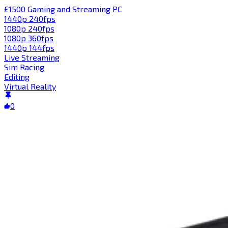
£1500 Gaming and Streaming PC​​​​‌ ‍ ​‍​‍‌‍ ‌ ​‍‌‍‍‌‌‍‌ ‌‍‍‌‌‍ ‍​‍​‍​ ‍‍​‍​‍‌ ​ ‌‍​‌‌‍ ‍‌‍‍‌‌ ‌​‌ ‍‌​‍ ‍‌‍‍‌‌‍ ​‍​‍​‍ ​​‍​‍‌‍‍​‌ ​‍‌‍‌‌‌‍‌‍​‍​‍​ ‍‍​‍​‍​‍ ‌‍​‌‌‍‌​‌‍ ‌‌‍‍‌‌‍ ‍​‍ ‌‍‍‌‌‍ ‍‌ ‌​‌‍‌‌‌‍ ‍‌ ‌​​‍ ‌‍‌‌‌‍‌​‌‍‍‌‌ ‌​​‍ ‌‍ ‌‌‍ ‌‍‌​‌‍‌‌​ ‌‌ ​​‌ ​‍‌‍‌‌‌ ​ ‌‍‌‌‌‍ ‍‌ ‌​‌‍​‌‌ ‌​‌‍‍‌‌‍ ‌‍ ‍​ ‍ ‌‍‍‌‌‍‌​​ ‌​ ​‌​ ‌​​ ‍‌‌‍‌​‌‍‌‍​ ‌‍​ ​‌‌‍‌​​‍ ‌​ ​‌​ ​‌​ ‌ ‌‍​‌​‍ ‌​ ‌​‌‍‌‍​ ‌ ​ ​‍​‍ ‌‌‍​‌​ ​‌‌‍‌‍​ ‌‌​‍ ‌​ ‌​​ ‌‍​ ​‍​ ‌ ​ ‌‍‌‍​‌​ ‌​​ ​‍‌‍‌‍​ ‌‌‌‍‌‍‌‍‌​​ ‍ ‌ ‌​‌ ‍‌‌ ​​‌‍‌‌​ ‌‌‍​‍‌ ‌‌‌‍‍‌‌‍ ​‌‍‌​​ ‍ ‌ ​​‌‍​‌‌ ‌​‌‍‍​​ ‌‌‍‍‌​ ​‌​ ‍​‌‍ ‍‌‌ ‌‍ ‍‌‍​‌‌‍ ‌‌‍‌‌​‍‌‌​ ‌‌‌​​‍‌‌ ‌‍‍ ‌‍‌‌‌ ‍‌​‍‌‌​ ​ ‌​‌​​‍‌‌​ ​ ‌​‌​​‍‌‌​ ​‍​ ​‍‌‍‌‌‌‍ ‍​‍‌‌​ ​‍​ ​‍​‍‌‌​ ‌‌‌​‌​​‍ ‍‌ ‌‍‌‍​‌‌‍ ​‌ ‌‌‌‍‌‌​ ‌‍​‍‌‍​‌‌ ​ ‌‍‌‌‌‌‌‌‌ ​‍‌‍ ​​ ‌​‍‌‌​ ​‍‌​‌‍‌‍​‌‌‍‌​‌‍ ‌‌‍‍‌‌‍ ‍​‍‌‍‌‍‍‌‌‍‌​​ ‌​ ​‌​ ‌​​ ‍‌‌‍‌​‌‍‌‍​ ‌‍​ ​‌‌‍‌​​‍ ‌​ ​‌​ ​‌​ ‌ ‌‍​‌​‍ ‌​ ‌​‌‍‌‍​ ‌ ​ ​‍​‍ ‌‌‍​‌​ ​‌‌‍‌‍​ ‌‌​‍ ‌​ ‌​​ ‌‍​ ​‍​ ‌ ​ ‌‍‌‍​‌​ ‌​​ ​‍‌‍‌‍​ ‌‌‌‍‌‍‌‍‌​​‍‌‍‌ ‌​‌ ‍‌‌ ​​‌‍‌‌​ ‌‌‍​‍‌ ‌‌‌‍‍‌‌‍ ​‌‍‌​​‍‌‍‌ ​​‌‍​‌‌ ‌​‌‍‍​​ ‌‌‍‍‌​ ​‌​ ‍​‌‍ ‍‌‌ ‌‍ ‍‌‍​‌‌‍ ‌‌‍‌‌​‍‌‌​ ‌‌‌​​‍‌‌ ‌‍‍ ‌‍‌‌‌ ‍‌​‍‌‌​ ​ ‌​‌​​‍‌‌​ ​ ‌​‌​​‍‌‌​ ​‍​ ​‍‌‍‌‌‌‍ ‍​‍‌‌​ ​‍​ ​‍​‍‌‌​ ‌‌‌​‌​​‍ ‍‌ ‌‍‌‍​‌‌‍ ​‌ ‌‌‌‍‌‌​‍‌‍‌ ​​‌‍‌‌‌ ​‍‌ ​ ‌ ​​‌‍‌‌‌‍​ ‌ ‌​‌‍‍‌‌ ‌‍‌‍‌‌​ ‌‌ ​​‌ ‌‌‌‍​‍‌‍ ​‌‍‍‌‌ ​ ‌‍‍​‌‍‌‌‌‍‌​​‍​‍‌ ‌
1440p 240fps​​​​‌ ‍ ​‍​‍‌‍ ‌ ​‍‌‍‍‌‌‍‌ ‌‍‍‌‌‍ ‍​‍​‍​ ‍‍​‍​‍‌ ​ ‌‍​‌‌‍ ‍‌‍‍‌‌ ‌​‌ ‍‌​‍ ‍‌‍‍‌‌‍ ​‍​‍​‍ ​​‍​‍‌‍‍​‌ ​‍‌‍‌‌‌‍‌‍​‍​‍​ ‍‍​‍​‍​‍ ‌‍​‌‌‍‌​‌‍ ‌‌‍‍‌‌‍ ‍​‍ ‌‍‍‌‌‍ ‍‌ ‌​‌‍‌‌‌‍ ‍‌ ‌​​‍ ‌‍‌‌‌‍‌​‌‍‍‌‌ ‌​​‍ ‌‍ ‌‌‍ ‌‍‌​‌‍‌‌​ ‌‌ ​​‌ ​‍‌‍‌‌‌ ​ ‌‍‌‌‌‍ ‍‌ ‌​‌‍​‌‌ ‌​‌‍‍‌‌‍ ‌‍ ‍​ ‍ ‌‍‍‌‌‍‌​​ ‌‌‍​‍​ ​‌​ ​ ‌‍‌‍​ ​‍‌‍‌‍‌‍​ ​ ‍​​‍ ‌​ ​‌‌‍‌‌‌‍​‌​ ​‌​‍ ‌​ ‌​‌‍​‌‌‍​ ​ ​‍​‍ ‌​ ‍​​ ​​​ ‌‍‌‍​ ​‍ ‌‌‍​‌​ ​​​ ‍​​ ‍​​ ‍​​ ‌‍​ ‌ ​ ‌ ​ ​‍​ ‍​​ ​ ​ ​ ​ ‍ ‌ ‌​‌ ‍‌‌ ​​‌‍‌‌​ ‌‌ ​​‌‍‌‌‌ ​‍‌‍‌‍‌‍ ‌ ​‍‌‍ ‌‌‍​‌‌‍ ‍‌‍​ ‌‍‌‌​ ‍ ‌ ​​‌‍​‌‌ ‌​‌‍‍​​ ‌‌‍ ‍‌‍​‌‌‍ ‌‌‍‌‌​ ‌‍​‍‌‍​‌‌ ​ ‌‍‌‌‌‌‌‌‌ ​‍‌‍ ​​ ‌​‍‌‌​ ​‍‌​‌‍‌‍​‌‌‍‌​‌‍ ‌‌‍‍‌‌‍ ‍​‍‌‍‌‍‍‌‌‍‌​​ ‌‌‍​‍​ ​‌​ ​ ‌‍‌‍​ ​‍‌‍‌‍‌‍​ ​ ‍​​‍ ‌​ ​‌‌‍‌‌‌‍​‌​ ​‌​‍ ‌​ ‌​‌‍​‌‌‍​ ​ ​‍​‍ ‌​ ‍​​ ​​​ ‌‍‌‍​ ​‍ ‌‌‍​‌​ ​​​ ‍​​ ‍​​ ‍​​ ‌‍​ ‌ ​ ‌ ​ ​‍​ ‍​​ ​ ​ ​ ​‍‌‍‌ ‌​‌ ‍‌‌ ​​‌‍‌‌​ ‌‌ ​​‌‍‌‌‌ ​‍‌‍‌‍‌‍ ‌ ​‍‌‍ ‌‌‍​‌‌‍ ‍‌‍​ ‌‍‌‌​‍‌‍‌ ​​‌‍​‌‌ ‌​‌‍‍​​ ‌‌‍ ‍‌‍​‌‌‍ ‌‌‍‌‌​‍‌‍‌ ​​‌‍‌‌‌ ​‍‌ ​ ‌ ​​‌‍‌‌‌‍​ ‌ ‌​‌‍‍‌‌ ‌‍‌‍‌‌​ ‌‌ ​​‌ ‌‌‌‍​‍‌‍ ​‌‍‍‌‌ ​ ‌‍‍​‌‍‌‌‌‍‌​​‍​‍‌ ‌
1080p 240fps​​​​‌ ‍ ​‍​‍‌‍ ‌ ​‍‌‍‍‌‌‍‌ ‌‍‍‌‌‍ ‍​‍​‍​ ‍‍​‍​‍‌ ​ ‌‍​‌‌‍ ‍‌‍‍‌‌ ‌​‌ ‍‌​‍ ‍‌‍‍‌‌‍ ​‍​‍​‍ ​​‍​‍‌‍‍​‌ ​‍‌‍‌‌‌‍‌‍​‍​‍​ ‍‍​‍​‍​‍ ‌‍​‌‌‍‌​‌‍ ‌‌‍‍‌‌‍ ‍​‍ ‌‍‍‌‌‍ ‍‌ ‌​‌‍‌‌‌‍ ‍‌ ‌​​‍ ‌‍‌‌‌‍‌​‌‍‍‌‌ ‌​​‍ ‌‍ ‌‌‍ ‌‍‌​‌‍‌‌​ ‌‌ ​​‌ ​‍‌‍‌‌‌ ​ ‌‍‌‌‌‍ ‍‌ ‌​‌‍​‌‌ ‌​‌‍‍‌‌‍ ‌‍ ‍​ ‍ ‌‍‍‌‌‍‌​​ ‌‌‍​‍​ ​​‌‍‌​‌‍​ ‌‍‌‌‌‍​‍​ ​‌​ ​​​‍ ‌‌‍‌​‌‍‌​​ ​‌​ ​​​‍ ‌​ ‌​‌‍​‌​ ‌ ​ ‌‍​‍ ‌‌‍​‍‌‍‌​‌‍​‍‌‍​‌​‍ ‌​ ​‍‌‍‌‍‌‍​ ​ ​‌​ ​‍​ ‍​​ ‌‌​ ‌ ​ ​ ​ ‌ ​ ​ ‌‍‌‌​ ‍ ‌ ‌​‌ ‍‌‌ ​​‌‍‌‌​ ‌‌ ​​‌‍‌‌‌ ​‍‌‍‌‍‌‍ ‌ ​‍‌‍ ‌‌‍​‌‌‍ ‍‌‍​ ‌‍‌‌​ ‍ ‌ ​​‌‍​‌‌ ‌​‌‍‍​​ ‌‌‍ ‍‌‍​‌‌‍ ‌‌‍‌‌​ ‌‍​‍‌‍​‌‌ ​ ‌‍‌‌‌‌‌‌‌ ​‍‌‍ ​​ ‌​‍‌‌​ ​‍‌​‌‍‌‍​‌‌‍‌​‌‍ ‌‌‍‍‌‌‍ ‍​‍‌‍‌‍‍‌‌‍‌​​ ‌‌‍​‍​ ​​‌‍‌​‌‍​ ‌‍‌‌‌‍​‍​ ​‌​ ​​​‍ ‌‌‍‌​‌‍‌​​ ​‌​ ​​​‍ ‌​ ‌​‌‍​‌​ ‌ ​ ‌‍​‍ ‌‌‍​‍‌‍‌​‌‍​‍‌‍​‌​‍ ‌​ ​‍‌‍‌‍‌‍​ ​ ​‌​ ​‍​ ‍​​ ‌‌​ ‌ ​ ​ ​ ‌ ​ ​ ‌‍‌‌​‍‌‍‌ ‌​‌ ‍‌‌ ​​‌‍‌‌​ ‌‌ ​​‌‍‌‌‌ ​‍‌‍‌‍‌‍ ‌ ​‍‌‍ ‌‌‍​‌‌‍ ‍‌‍​ ‌‍‌‌​‍‌‍‌ ​​‌‍​‌‌ ‌​‌‍‍​​ ‌‌‍ ‍‌‍​‌‌‍ ‌‌‍‌‌​‍‌‍‌ ​​‌‍‌‌‌ ​‍‌ ​ ‌ ​​‌‍‌‌‌‍​ ‌ ‌​‌‍‍‌‌ ‌‍‌‍‌‌​ ‌‌ ​​‌ ‌‌‌‍​‍‌‍ ​‌‍‍‌‌ ​ ‌‍‍​‌‍‌‌‌‍‌​​‍​‍‌ ‌
1080p 360fps​​​​‌ ‍ ​‍​‍‌‍ ‌ ​‍‌‍‍‌‌‍‌ ‌‍‍‌‌‍ ‍​‍​‍​ ‍‍​‍​‍‌ ​ ‌‍​‌‌‍ ‍‌‍‍‌‌ ‌​‌ ‍‌​‍ ‍‌‍‍‌‌‍ ​‍​‍​‍ ​​‍​‍‌‍‍​‌ ​‍‌‍‌‌‌‍‌‍​‍​‍​ ‍‍​‍​‍​‍ ‌‍​‌‌‍‌​‌‍ ‌‌‍‍‌‌‍ ‍​‍ ‌‍‍‌‌‍ ‍‌ ‌​‌‍‌‌‌‍ ‍‌ ‌​​‍ ‌‍‌‌‌‍‌​‌‍‍‌‌ ‌​​‍ ‌‍ ‌‌‍ ‌‍‌​‌‍‌‌​ ‌‌ ​​‌ ​‍‌‍‌‌‌ ​ ‌‍‌‌‌‍ ‍‌ ‌​‌‍​‌‌ ‌​‌‍‍‌‌‍ ‌‍ ‍​ ‍ ‌‍‍‌‌‍‌​​ ‌‌‍‌​‌‍​ ‌‍‌‍​ ‍‌​ ​​‌‍​‍‌‍‌‌‌‍‌​​‍ ‌‌‍‌​​ ‌ ​ ​‍‌‍‌‌​‍ ‌​ ‌​​ ​ ‌‍‌‌‌‍​‍​‍ ‌​ ‍‌‌‍‌‌​ ​​‌‍​ ​‍ ‌​ ‌ ​ ​‍​ ​​​ ‌‍‌‍​ ‌‍‌​​ ‌‍​ ​‍​ ​‌‌‍​‍​ ‌ ‌‍​‍​ ‍ ‌ ‌​‌ ‍‌‌ ​​‌‍‌‌​ ‌‌ ​​‌‍‌‌‌ ​‍‌‍‌‍‌‍ ‌ ​‍‌‍ ‌‌‍​‌‌‍ ‍‌‍​ ‌‍‌‌​ ‍ ‌ ​​‌‍​‌‌ ‌​‌‍‍​​ ‌‌‍ ‍‌‍​‌‌‍ ‌‌‍‌‌​ ‌‍​‍‌‍​‌‌ ​ ‌‍‌‌‌‌‌‌‌ ​‍‌‍ ​​ ‌​‍‌‌​ ​‍‌​‌‍‌‍​‌‌‍‌​‌‍ ‌‌‍‍‌‌‍ ‍​‍‌‍‌‍‍‌‌‍‌​​ ‌‌‍‌​‌‍​ ‌‍‌‍​ ‍‌​ ​​‌‍​‍‌‍‌‌‌‍‌​​‍ ‌‌‍‌​​ ‌ ​ ​‍‌‍‌‌​‍ ‌​ ‌​​ ​ ‌‍‌‌‌‍​‍​‍ ‌​ ‍‌‌‍‌‌​ ​​‌‍​ ​‍ ‌​ ‌ ​ ​‍​ ​​​ ‌‍‌‍​ ‌‍‌​​ ‌‍​ ​‍​ ​‌‌‍​‍​ ‌ ‌‍​‍​‍‌‍‌ ‌​‌ ‍‌‌ ​​‌‍‌‌​ ‌‌ ​​‌‍‌‌‌ ​‍‌‍‌‍‌‍ ‌ ​‍‌‍ ‌‌‍​‌‌‍ ‍‌‍​ ‌‍‌‌​‍‌‍‌ ​​‌‍​‌‌ ‌​‌‍‍​​ ‌‌‍ ‍‌‍​‌‌‍ ‌‌‍‌‌​‍‌‍‌ ​​‌‍‌‌‌ ​‍‌ ​ ‌ ​​‌‍‌‌‌‍​ ‌ ‌​‌‍‍‌‌ ‌‍‌‍‌‌​ ‌‌ ​​‌ ‌‌‌‍​‍‌‍ ​‌‍‍‌‌ ​ ‌‍‍​‌‍‌‌‌‍‌​​‍​‍‌ ‌
1440p 144fps​​​​‌ ‍ ​‍​‍‌‍ ‌ ​‍‌‍‍‌‌‍‌ ‌‍‍‌‌‍ ‍​‍​‍​ ‍‍​‍​‍‌ ​ ‌‍​‌‌‍ ‍‌‍‍‌‌ ‌​‌ ‍‌​‍ ‍‌‍‍‌‌‍ ​‍​‍​‍ ​​‍​‍‌‍‍​‌ ​‍‌‍‌‌‌‍‌‍​‍​‍​ ‍‍​‍​‍​‍ ‌‍​‌‌‍‌​‌‍ ‌‌‍‍‌‌‍ ‍​‍ ‌‍‍‌‌‍ ‍‌ ‌​‌‍‌‌‌‍ ‍‌ ‌​​‍ ‌‍‌‌‌‍‌​‌‍‍‌‌ ‌​​‍ ‌‍ ‌‌‍ ‌‍‌​‌‍‌‌​ ‌‌ ​​‌ ​‍‌‍‌‌‌ ​ ‌‍‌‌‌‍ ‍‌ ‌​‌‍​‌‌ ‌​‌‍‍‌‌‍ ‌‍ ‍​ ‍ ‌‍‍‌‌‍‌​​ ‌‌‍​ ​ ​‍​ ‍​​ ‍‌​ ‌​‌‍‌‌‌‍​‍​ ‌​​‍ ‌‌‍‌​​ ‍‌​ ​‌​ ​ ​‍ ‌​ ‌​​ ​‌​ ‌‍​ ‌ ​‍ ‌​ ‍​​ ​‍​ ‌​‌‍​‌​‍ ‌​ ‌​​ ​‌‌‍‌​‌‍​‌‌‍‌‌​ ​ ‌‍‌‌‌‍‌​​ ‌ ‌‍‌​‌‍​ ​ ​ ​ ‍ ‌ ‌​‌ ‍‌‌ ​​‌‍‌‌​ ‌‌ ​​‌‍‌‌‌ ​‍‌‍‌‍‌‍ ‌ ​‍‌‍ ‌‌‍​‌‌‍ ‍‌‍​ ‌‍‌‌​ ‍ ‌ ​​‌‍​‌‌ ‌​‌‍‍​​ ‌‌‍ ‍‌‍​‌‌‍ ‌‌‍‌‌​ ‌‍​‍‌‍​‌‌ ​ ‌‍‌‌‌‌‌‌‌ ​‍‌‍ ​​ ‌​‍‌‌​ ​‍‌​‌‍‌‍​‌‌‍‌​‌‍ ‌‌‍‍‌‌‍ ‍​‍‌‍‌‍‍‌‌‍‌​​ ‌‌‍​ ​ ​‍​ ‍​​ ‍‌​ ‌​‌‍‌‌‌‍​‍​ ‌​​‍ ‌‌‍‌​​ ‍‌​ ​‌​ ​ ​‍ ‌​ ‌​​ ​‌​ ‌‍​ ‌ ​‍ ‌​ ‍​​ ​‍​ ‌​‌‍​‌​‍ ‌​ ‌​​ ​‌‌‍‌​‌‍​‌‌‍‌‌​ ​ ‌‍‌‌‌‍‌​​ ‌ ‌‍‌​‌‍​ ​ ​ ​‍‌‍‌ ‌​‌ ‍‌‌ ​​‌‍‌‌​ ‌‌ ​​‌‍‌‌‌ ​‍‌‍‌‍‌‍ ‌ ​‍‌‍ ‌‌‍​‌‌‍ ‍‌‍​ ‌‍‌‌​‍‌‍‌ ​​‌‍​‌‌ ‌​‌‍‍​​ ‌‌‍ ‍‌‍​‌‌‍ ‌‌‍‌‌​‍‌‍‌ ​​‌‍‌‌‌ ​‍‌ ​ ‌ ​​‌‍‌‌‌‍​ ‌ ‌​‌‍‍‌‌ ‌‍‌‍‌‌​ ‌‌ ​​‌ ‌‌‌‍​‍‌‍ ​‌‍‍‌‌ ​ ‌‍‍​‌‍‌‌‌‍‌​​‍​‍‌ ‌
Live Streaming​​​​‌ ‍ ​‍​‍‌‍ ‌ ​‍‌‍‍‌‌‍‌ ‌‍‍‌‌‍ ‍​‍​‍​ ‍‍​‍​‍‌ ​ ‌‍​‌‌‍ ‍‌‍‍‌‌ ‌​‌ ‍‌​‍ ‍‌‍‍‌‌‍ ​‍​‍​‍ ​​‍​‍‌‍‍​‌ ​‍‌‍‌‌‌‍‌‍​‍​‍​ ‍‍​‍​‍​‍ ‌‍​‌‌‍‌​‌‍ ‌‌‍‍‌‌‍ ‍​‍ ‌‍‍‌‌‍ ‍‌ ‌​‌‍‌‌‌‍ ‍‌ ‌​​‍ ‌‍‌‌‌‍‌​‌‍‍‌‌ ‌​​‍ ‌‍ ‌‌‍ ‌‍‌​‌‍‌‌​ ‌‌ ​​‌ ​‍‌‍‌‌‌ ​ ‌‍‌‌‌‍ ‍‌ ‌​‌‍​‌‌ ‌​‌‍‍‌‌‍ ‌‍ ‍​ ‍ ‌‍‍‌‌‍‌​​ ‌​ ​‌‌‍​‍​ ‌‍‌‍​‌‌‍​ ​ ​‌‌‍​‍​ ​‍​‍ ‌‌‍‌​​ ‌ ​ ‍​​ ‌‍​‍ ‌​ ‌​​ ‍​‌‍‌‌​ ‍‌​‍ ‌‌‍​‍​ ​‌‌‍‌‌‌‍‌​​‍ ‌​ ​​‌‍​‍​ ‍‌​ ‌ ‌‍​‍‌‍‌​​ ‌ ​ ‌ ​ ​‌‌‍‌​​ ​​‌‍‌​​ ‍ ‌ ‌​‌ ‍‌‌ ​​‌‍‌‌​ ‌‌ ‌​‌‍​‌‌‍‌ ​ ‍ ‌ ​​‌‍​‌‌ ‌​‌‍‍​​ ‌‌‍ ‍‌‍​‌‌‍ ‌‌‍‌‌​ ‌‍​‍‌‍​‌‌ ​ ‌‍‌‌‌‌‌‌‌ ​‍‌‍ ​​ ‌​‍‌‌​ ​‍‌​‌‍‌‍​‌‌‍‌​‌‍ ‌‌‍‍‌‌‍ ‍​‍‌‍‌‍‍‌‌‍‌​​ ‌​ ​‌‌‍​‍​ ‌‍‌‍​‌‌‍​ ​ ​‌‌‍​‍​ ​‍​‍ ‌‌‍‌​​ ‌ ​ ‍​​ ‌‍​‍ ‌​ ‌​​ ‍​‌‍‌‌​ ‍‌​‍ ‌‌‍​‍​ ​‌‌‍‌‌‌‍‌​​‍ ‌​ ​​‌‍​‍​ ‍‌​ ‌ ‌‍​‍‌‍‌​​ ‌ ​ ‌ ​ ​‌‌‍‌​​ ​​‌‍‌​​‍‌‍‌ ‌​‌ ‍‌‌ ​​‌‍‌‌​ ‌‌ ‌​‌‍​‌‌‍‌ ​‍‌‍‌ ​​‌‍​‌‌ ‌​‌‍‍​​ ‌‌‍ ‍‌‍​‌‌‍ ‌‌‍‌‌​‍‌‍‌ ​​‌‍‌‌‌ ​‍‌ ​ ‌ ​​‌‍‌‌‌‍​ ‌ ‌​‌‍‍‌‌ ‌‍‌‍‌‌​ ‌‌ ​​‌ ‌‌‌‍​‍‌‍ ​‌‍‍‌‌ ​ ‌‍‍​‌‍‌‌‌‍‌​​‍​‍‌ ‌
Sim Racing​​​​‌ ‍ ​‍​‍‌‍ ‌ ​‍‌‍‍‌‌‍‌ ‌‍‍‌‌‍ ‍​‍​‍​ ‍‍​‍​‍‌ ​ ‌‍​‌‌‍ ‍‌‍‍‌‌ ‌​‌ ‍‌​‍ ‍‌‍‍‌‌‍ ​‍​‍​‍ ​​‍​‍‌‍‍​‌ ​‍‌‍‌‌‌‍‌‍​‍​‍​ ‍‍​‍​‍​‍ ‌‍​‌‌‍‌​‌‍ ‌‌‍‍‌‌‍ ‍​‍ ‌‍‍‌‌‍ ‍‌ ‌​‌‍‌‌‌‍ ‍‌ ‌​​‍ ‌‍‌‌‌‍‌​‌‍‍‌‌ ‌​​‍ ‌‍ ‌‌‍ ‌‍‌​‌‍‌‌​ ‌‌ ​​‌ ​‍‌‍‌‌‌ ​ ‌‍‌‌‌‍ ‍‌ ‌​‌‍​‌‌ ‌​‌‍‍‌‌‍ ‌‍ ‍​ ‍ ‌‍‍‌‌‍‌​​ ‌​ ‌​​ ‌‍‌‍‌‌​ ‌​​ ​‍​ ‌ ​ ‌ ​ ‍‌​‍ ‌‌‍‌​‌‍‌‌​ ‍‌​ ‍​​‍ ‌​ ‌​‌‍‌​‌‍‌‍​ ‌‍​‍ ‌​ ‍‌‌‍​ ​ ‌​​ ​​​‍ ‌​ ‌‌‌‍‌​​ ​​​ ‌​​ ​‌​ ​‍‌‍​‌‌‍‌‍‌‍‌​​ ‌ ‌‍‌​‌‍‌‍​ ‍ ‌ ‌​‌ ‍‌‌ ​​‌‍‌‌​ ‌‌ ‌​‌‍​‌‌‍‌ ​ ‍ ‌ ​​‌‍​‌‌ ‌​‌‍‍​​ ‌‌‍ ‍‌‍​‌‌‍ ‌‌‍‌‌​ ‌‍​‍‌‍​‌‌ ​ ‌‍‌‌‌‌‌‌‌ ​‍‌‍ ​​ ‌​‍‌‌​ ​‍‌​‌‍‌‍​‌‌‍‌​‌‍ ‌‌‍‍‌‌‍ ‍​‍‌‍‌‍‍‌‌‍‌​​ ‌​ ‌​​ ‌‍‌‍‌‌​ ‌​​ ​‍​ ‌ ​ ‌ ​ ‍‌​‍ ‌‌‍‌​‌‍‌‌​ ‍‌​ ‍​​‍ ‌​ ‌​‌‍‌​‌‍‌‍​ ‌‍​‍ ‌​ ‍‌‌‍​ ​ ‌​​ ​​​‍ ‌​ ‌‌‌‍‌​​ ​​​ ‌​​ ​‌​ ​‍‌‍​‌‌‍‌‍‌‍‌​​ ‌ ‌‍‌​‌‍‌‍​‍‌‍‌ ‌​‌ ‍‌‌ ​​‌‍‌‌​ ‌‌ ‌​‌‍​‌‌‍‌ ​‍‌‍‌ ​​‌‍​‌‌ ‌​‌‍‍​​ ‌‌‍ ‍‌‍​‌‌‍ ‌‌‍‌‌​‍‌‍‌ ​​‌‍‌‌‌ ​‍‌ ​ ‌ ​​‌‍‌‌‌‍​ ‌ ‌​‌‍‍‌‌ ‌‍‌‍‌‌​ ‌‌ ​​‌ ‌‌‌‍​‍‌‍ ​‌‍‍‌‌ ​ ‌‍‍​‌‍‌‌‌‍‌​​‍​‍‌ ‌
Editing​​​​‌ ‍ ​‍​‍‌‍ ‌ ​‍‌‍‍‌‌‍‌ ‌‍‍‌‌‍ ‍​‍​‍​ ‍‍​‍​‍‌ ​ ‌‍​‌‌‍ ‍‌‍‍‌‌ ‌​‌ ‍‌​‍ ‍‌‍‍‌‌‍ ​‍​‍​‍ ​​‍​‍‌‍‍​‌ ​‍‌‍‌‌‌‍‌‍​‍​‍​ ‍‍​‍​‍​‍ ‌‍​‌‌‍‌​‌‍ ‌‌‍‍‌‌‍ ‍​‍ ‌‍‍‌‌‍ ‍‌ ‌​‌‍‌‌‌‍ ‍‌ ‌​​‍ ‌‍‌‌‌‍‌​‌‍‍‌‌ ‌​​‍ ‌‍ ‌‌‍ ‌‍‌​‌‍‌‌​ ‌‌ ​​‌ ​‍‌‍‌‌‌ ​ ‌‍‌‌‌‍ ‍‌ ‌​‌‍​‌‌ ‌​‌‍‍‌‌‍ ‌‍ ‍​ ‍ ‌‍‍‌‌‍‌​​ ‌‌‍‌​​ ‌ ‌‍​‍‌‍‌​​ ​‌‌‍​ ​ ‌‍​ ‌​​‍ ‌​ ​‍​ ‌ ​ ‌​​ ‍‌​‍ ‌​ ‌​​ ​‍​ ​ ​ ‍‌​‍ ‌​ ‍​​ ​​​ ‌​‌‍‌‍​‍ ‌​ ‌‍‌‍‌‍‌‍​ ​ ‌‌​ ‌‌‌‍‌​​ ​‌​ ‌ ‌‍​‍‌‍​‍‌‍‌‌​ ​‌​ ‍ ‌ ‌​‌ ‍‌‌ ​​‌‍‌‌​ ‌‌ ‌​‌‍​‌‌‍‌ ​ ‍ ‌ ​​‌‍​‌‌ ‌​‌‍‍​​ ‌‌‍ ‍‌‍​‌‌‍ ‌‌‍‌‌​ ‌‍​‍‌‍​‌‌ ​ ‌‍‌‌‌‌‌‌‌ ​‍‌‍ ​​ ‌​‍‌‌​ ​‍‌​‌‍‌‍​‌‌‍‌​‌‍ ‌‌‍‍‌‌‍ ‍​‍‌‍‌‍‍‌‌‍‌​​ ‌‌‍‌​​ ‌ ‌‍​‍‌‍‌​​ ​‌‌‍​ ​ ‌‍​ ‌​​‍ ‌​ ​‍​ ‌ ​ ‌​​ ‍‌​‍ ‌​ ‌​​ ​‍​ ​ ​ ‍‌​‍ ‌​ ‍​​ ​​​ ‌​‌‍‌‍​‍ ‌​ ‌‍‌‍‌‍‌‍​ ​ ‌‌​ ‌‌‌‍‌​​ ​‌​ ‌ ‌‍​‍‌‍​‍‌‍‌‌​ ​‌​‍‌‍‌ ‌​‌ ‍‌‌ ​​‌‍‌‌​ ‌‌ ‌​‌‍​‌‌‍‌ ​‍‌‍‌ ​​‌‍​‌‌ ‌​‌‍‍​​ ‌‌‍ ‍‌‍​‌‌‍ ‌‌‍‌‌​‍‌‍‌ ​​‌‍‌‌‌ ​‍‌ ​ ‌ ​​‌‍‌‌‌‍​ ‌ ‌​‌‍‍‌‌ ‌‍‌‍‌‌​ ‌‌ ​​‌ ‌‌‌‍​‍‌‍ ​‌‍‍‌‌ ​ ‌‍‍​‌‍‌‌‌‍‌​​‍​‍‌ ‌
Virtual Reality​​​​‌ ‍ ​‍​‍‌‍ ‌ ​‍‌‍‍‌‌‍‌ ‌‍‍‌‌‍ ‍​‍​‍​ ‍‍​‍​‍‌ ​ ‌‍​‌‌‍ ‍‌‍‍‌‌ ‌​‌ ‍‌​‍ ‍‌‍‍‌‌‍ ​‍​‍​‍ ​​‍​‍‌‍‍​‌ ​‍‌‍‌‌‌‍‌‍​‍​‍​ ‍‍​‍​‍​‍ ‌‍​‌‌‍‌​‌‍ ‌‌‍‍‌‌‍ ‍​‍ ‌‍‍‌‌‍ ‍‌ ‌​‌‍‌‌‌‍ ‍‌ ‌​​‍ ‌‍‌‌‌‍‌​‌‍‍‌‌ ‌​​‍ ‌‍ ‌‌‍ ‌‍‌​‌‍‌‌​ ‌‌ ​​‌ ​‍‌‍‌‌‌ ​ ‌‍‌‌‌‍ ‍‌ ‌​‌‍​‌‌ ‌​‌‍‍‌‌‍ ‌‍ ‍​ ‍ ‌‍‍‌‌‍‌​​ ‌​ ​‌​ ​‌‌‍​‌​ ‍‌‌‍‌‌‌‍​‍​ ‌ ​ ​‍​‍ ‌​ ‌​‌‍‌​​ ​‍​ ‌​​‍ ‌​ ‌​​ ​​‌‍‌​​ ​‍​‍ ‌‌‍​‌‌‍​‌‌‍‌​‌‍​‌​‍ ‌‌‍‌‍‌‍‌​‌‍​‍​ ‍‌​ ‌ ​ ‌‍‌‍​‌​ ‌ ‌‍​‍​ ‍​​ ‍‌‌‍‌‍​ ‍ ‌ ‌​‌ ‍‌‌ ​​‌‍‌‌​ ‌‌ ‌​‌‍​‌‌‍‌ ​ ‍ ‌ ​​‌‍​‌‌ ‌​‌‍‍​​ ‌‌‍ ‍‌‍​‌‌‍ ‌‌‍‌‌​ ‌‍​‍‌‍​‌‌ ​ ‌‍‌‌‌‌‌‌‌ ​‍‌‍ ​​ ‌​‍‌‌​ ​‍‌​‌‍‌‍​‌‌‍‌​‌‍ ‌‌‍‍‌‌‍ ‍​‍‌‍‌‍‍‌‌‍‌​​ ‌​ ​‌​ ​‌‌‍​‌​ ‍‌‌‍‌‌‌‍​‍​ ‌ ​ ​‍​‍ ‌​ ‌​‌‍‌​​ ​‍​ ‌​​‍ ‌​ ‌​​ ​​‌‍‌​​ ​‍​‍ ‌‌‍​‌‌‍​‌‌‍‌​‌‍​‌​‍ ‌‌‍‌‍‌‍‌​‌‍​‍​ ‍‌​ ‌ ​ ‌‍‌‍​‌​ ‌ ‌‍​‍​ ‍​​ ‍‌‌‍‌‍​‍‌‍‌ ‌​‌ ‍‌‌ ​​‌‍‌‌​ ‌‌ ‌​‌‍​‌‌‍‌ ​‍‌‍‌ ​​‌‍​‌‌ ‌​‌‍‍​​ ‌‌‍ ‍‌‍​‌‌‍ ‌‌‍‌‌​‍‌‍‌ ​​‌‍‌‌‌ ​‍‌ ​ ‌ ​​‌‍‌‌‌‍​ ‌ ‌​‌‍‍‌‌ ‌‍‌‍‌‌​ ‌‌ ​​‌ ‌‌‌‍​‍‌‍ ​‌‍‍‌‌ ​ ‌‍‍​‌‍‌‌‌‍‌​​‍​‍‌ ‌
0