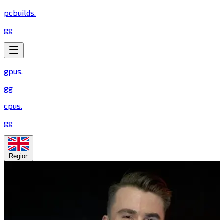
pcbuilds
.
gg
gpus
.
gg
cpus
.
gg
Region