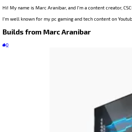
Hi! My name is Marc Aranibar, and I'm a content creator, CSC
I'm well known for my pc gaming and tech content on Youtube through my Youtube channel called ScatterVolt. ​​​​‌ ‍ ​‍​‍‌‍ ‌ ​‍‌‍‍‌‌‍‌ ‌‍‍‌‌‍ ‍​‍​‍​ ‍‍​‍​‍‌ ​ ‌‍​‌‌‍ ‍‌‍‍‌‌ ‌​‌ ‍‌​‍ ‍‌‍‍‌‌‍ ​‍​‍​‍ ​​‍​‍‌‍‍​‌ ​‍‌‍‌‌‌‍‌‍​‍​‍​ ‍‍​‍​‍​‍ ‌‍​‌‌‍‌​‌‍ ‌‌‍‍‌‌‍ ‍​‍ ‌‍‍‌‌‍ ‍‌ ‌​‌‍‌‌‌‍ ‍‌ ‌​​‍ ‌‍‌‌‌‍‌​‌‍‍‌‌ ‌​​‍ ‌‍ ‌‌‍ ‌‍‌​‌‍‌‌​ ‌‌ ​​‌ ​‍‌‍‌‌‌ ​ ‌‍‌‌‌‍ ‍‌ ‌​‌‍​‌‌ ‌​‌‍‍‌‌‍ ‌‍ ‍​ ‍ ‌‍‍‌‌‍‌​​ ‌‌‍‌​​ ‌ ​ ‍​​ ‌​‌‍​‌​ ​ ‌‍‌‍​ ​‍​‍ ‌‌‍​‌​ ‌‌‌‍​ ​ ​​​‍ ‌​ ‌​​ ​‌‌‍​‍​ ​‌​‍ ‌​ ‍‌​ ​​​ ‌‍‌‍​‍​‍ ‌‌‍​ ‌‍‌​‌‍​‍​ ‌‍‌‍​‍​ ‌ ​ ‌‌‌‍‌‍​ ‌ ‌‍​‌​ ​ ​ ‌ ​ ‍ ‌ ‌​‌ ‍‌‌ ​​‌‍‌‌​ ‌‌‍​‌‌ ‌‌‌ ‌​‌‍‍​‌‍ ‌ ​‍​ ‍ ‌ ​​‌‍​‌‌ ‌​‌‍‍​​ ‌‌‍​‍‌‍‍‌‌‍ ​‍‌‌​ ‌‌‌​​‍‌‌ ‌‍‍ ‌‍‌‌‌ ‍‌​‍‌‌​ ​ ‌​‌​​‍‌‌​ ​ ‌​‌​​‍‌‌​ ​‍​ ​‍​ ​ ‌‍‌‍​ ​​​ ​​​ ​​​ ‌‌​ ‍​‌‍​‍​ ‌​​ ​​‌‍​ ​ ​‍​‍‌‌​ ​‍​ ​‍​‍‌‌​ ‌‌‌​‌​​‍ ‍‌‍​ ‌‍‍​‌‍‍‌‌‍ ​‌‍‌​‌ ​‍‌‍‌‌‌‍ ‍​‍‌‌​ ‌‌‌​​‍‌‌ ‌‍‍ ‌‍‌‌‌ ‍‌​‍‌‌​ ​ ‌​‌​​‍‌‌​ ​ ‌​‌​​‍‌‌​ ​‍​ ​‍​ ‌ ​ ​ ​ ‍​​ ‍‌​ ‌‍​ ​​​ ​‍​ ‌‍​ ‌‌‌‍‌‍​ ​​​ ​ ​ ​​​‍‌‌​ ​‍​ ​‍​‍‌‌​ ‌‌‌
Builds from
Marc Aranibar​​​​‌ ‍ ​‍​‍‌‍ ‌ ​‍‌‍‍‌‌‍‌ ‌‍‍‌‌‍ ‍​‍​‍​ ‍‍​‍​‍‌ ​ ‌‍​‌‌‍ ‍‌‍‍‌‌ ‌​‌ ‍‌​‍ ‍‌‍‍‌‌‍ ​‍​‍​‍ ​​‍​‍‌‍‍​‌ ​‍‌‍‌‌‌‍‌‍​‍​‍​ ‍‍​‍​‍​‍ ‌‍​‌‌‍‌​‌‍ ‌‌‍‍‌‌‍ ‍​‍ ‌‍‍‌‌‍ ‍‌ ‌​‌‍‌‌‌‍ ‍‌ ‌​​‍ ‌‍‌‌‌‍‌​‌‍‍‌‌ ‌​​‍ ‌‍ ‌‌‍ ‌‍‌​‌‍‌‌​ ‌‌ ​​‌ ​‍‌‍‌‌‌ ​ ‌‍‌‌‌‍ ‍‌ ‌​‌‍​‌‌ ‌​‌‍‍‌‌‍ ‌‍ ‍​ ‍ ‌‍‍‌‌‍‌​​ ‌‌‍‌​​ ‌ ​ ‍​​ ‌​‌‍​‌​ ​ ‌‍‌‍​ ​‍​‍ ‌‌‍​‌​ ‌‌‌‍​ ​ ​​​‍ ‌​ ‌​​ ​‌‌‍​‍​ ​‌​‍ ‌​ ‍‌​ ​​​ ‌‍‌‍​‍​‍ ‌‌‍​ ‌‍‌​‌‍​‍​ ‌‍‌‍​‍​ ‌ ​ ‌‌‌‍‌‍​ ‌ ‌‍​‌​ ​ ​ ‌ ​ ‍ ‌ ‌​‌ ‍‌‌ ​​‌‍‌‌​ ‌‌‍​‌‌ ‌‌‌ ‌​‌‍‍​‌‍ ‌ ​‍​ ‍ ‌ ​​‌‍​‌‌ ‌​‌‍‍​​ ‌‌‍ ‍‌‍​‌‌‍ ‌‌‍‌‌​ ‌‍​‍‌‍​‌‌ ​ ‌‍‌‌‌‌‌‌‌ ​‍‌‍ ​​ ‌​‍‌‌​ ​‍‌​‌‍‌‍​‌‌‍‌​‌‍ ‌‌‍‍‌‌‍ ‍​‍‌‍‌‍‍‌‌‍‌​​ ‌‌‍‌​​ ‌ ​ ‍​​ ‌​‌‍​‌​ ​ ‌‍‌‍​ ​‍​‍ ‌‌‍​‌​ ‌‌‌‍​ ​ ​​​‍ ‌​ ‌​​ ​‌‌‍​‍​ ​‌​‍ ‌​ ‍‌​ ​​​ ‌‍‌‍​‍​‍ ‌‌‍​ ‌‍‌​‌‍​‍​ ‌‍‌‍​‍​ ‌ ​ ‌‌‌‍‌‍​ ‌ ‌‍​‌​ ​ ​ ‌ ​‍‌‍‌ ‌​‌ ‍‌‌ ​​‌‍‌‌​ ‌‌‍​‌‌ ‌‌‌ ‌​‌‍‍​‌‍ ‌ ​‍​‍‌‍‌ ​​‌‍​‌‌ ‌​‌‍‍​​ ‌‌‍ ‍‌‍​‌‌‍ ‌‌‍‌‌​‍‌‍‌ ​​‌‍‌‌‌ ​‍‌ ​ ‌ ​​‌‍‌‌‌‍​ ‌ ‌​‌‍‍‌‌ ‌‍‌‍‌‌​ ‌‌ ​​‌ ‌‌‌‍​‍‌‍ ​‌‍‍‌‌ ​ ‌‍‍​‌‍‌‌‌‍‌​​‍​‍‌ ‌
0