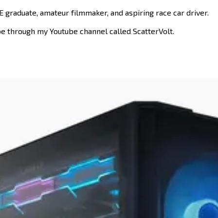
E graduate, amateur filmmaker, and aspiring race car driver.
​‌​​‍ ‍‌ ‌​‌‍‌‌‌ ‍​‌ ‌​​ ‌‍​‍‌‍​‌‌ ​ ‌‍‌‌‌‌‌‌‌ ​‍‌‍ ​​ ‌​‍‌‌​ ​‍‌​‌‍‌‍​‌‌‍‌​‌‍ ‌‌‍‍‌‌‍ ‍​‍‌‍‌‍‍‌‌‍‌​​ ‌‌‍‌​​ ‌ ​ ‍​​ ‌​‌‍​‌​ ​ ‌‍‌‍​ ​‍​‍ ‌‌‍​‌​ ‌‌‌‍​ ​ ​​​‍ ‌​ ‌​​ ​‌‌‍​‍​ ​‌​‍ ‌​ ‍‌​ ​​​ ‌‍‌‍​‍​‍ ‌‌‍​ ‌‍‌​‌‍​‍​ ‌‍‌‍​‍​ ‌ ​ ‌‌‌‍‌‍​ ‌ ‌‍​‌​ ​ ​ ‌ ​‍‌‍‌ ‌​‌ ‍‌‌ ​​‌‍‌‌​ ‌‌‍​‌‌ ‌‌‌ ‌​‌‍‍​‌‍ ‌ ​‍​‍‌‍‌ ​​‌‍​‌‌ ‌​‌‍‍​​ ‌‌‍​‍‌‍‍‌‌‍ ​‍‌‌​ ‌‌‌​​‍‌‌ ‌‍‍ ‌‍‌‌‌ ‍‌​‍‌‌​ ​ ‌​‌​​‍‌‌​ ​ ‌​‌​​‍‌‌​ ​‍​ ​‍​ ​ ‌‍‌‍​ ​​​ ​​​ ​​​ ‌‌​ ‍​‌‍​‍​ ‌​​ ​​‌‍​ ​ ​‍​‍‌‌​ ​‍​ ​‍​‍‌‌​ ‌‌‌​‌​​‍ ‍‌‍​ ‌‍‍​‌‍‍‌‌‍ ​‌‍‌​‌ ​‍‌‍‌‌‌‍ ‍​‍‌‌​ ‌‌‌​​‍‌‌ ‌‍‍ ‌‍‌‌‌ ‍‌​‍‌‌​ ​ ‌​‌​​‍‌‌​ ​ ‌​‌​​‍‌‌​ ​‍​ ​‍​ ‌ ​ ​ ​ ‍​​ ‍‌​ ‌‍​ ​​​ ​‍​ ‌‍​ ‌‌‌‍‌‍​ ​​​ ​ ​ ​​​‍‌‌​ ​‍​ ​‍​‍‌‌​ ‌‌‌​‌​​‍ ‍‌ ‌​‌‍‌‌‌ ‍​‌ ‌​​‍‌‍‌ ​​‌‍‌‌‌ ​‍‌ ​ ‌ ​​‌‍‌‌‌‍​ ‌ ‌​‌‍‍‌‌ ‌‍‌‍‌‌​ ‌‌ ​​‌ ‌‌‌‍​‍‌‍ ​‌‍‍‌‌ ​ ‌‍‍​‌‍‌‌‌‍‌​​‍​‍‌ ‌