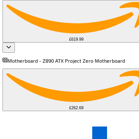
£619.99
Motherboard -
Z890 ATX Project Zero Motherboard​​​​‌ ‍ ​‍​‍‌‍ ‌ ​‍‌‍‍‌‌‍‌ ‌‍‍‌‌‍ ‍​‍​‍​ ‍‍​‍​‍‌ ​ ‌‍​‌‌‍ ‍‌‍‍‌‌ ‌​‌ ‍‌​‍ ‍‌‍‍‌‌‍ ​‍​‍​‍ ​​‍​‍‌‍‍​‌ ​‍‌‍‌‌‌‍‌‍​‍​‍​ ‍‍​‍​‍​‍ ‌‍​‌‌‍‌​‌‍ ‌‌‍‍‌‌‍ ‍​‍ ‌‍‍‌‌‍ ‍‌ ‌​‌‍‌‌‌‍ ‍‌ ‌​​‍ ‌‍‌‌‌‍‌​‌‍‍‌‌ ‌​​‍ ‌‍ ‌‌‍ ‌‍‌​‌‍‌‌​ ‌‌ ​​‌ ​‍‌‍‌‌‌ ​ ‌‍‌‌‌‍ ‍‌ ‌​‌‍​‌‌ ‌​‌‍‍‌‌‍ ‌‍ ‍​ ‍ ‌‍‍‌‌‍‌​​ ‌‌‍‌‌​ ​‌​ ​ ‌‍‌​‌‍​‍​ ​‌​ ​‌​ ‌‍​‍ ‌​ ​​​ ​‌​ ​‌​ ​‍​‍ ‌​ ‌​​ ‍‌‌‍‌​​ ‌‌​‍ ‌​ ‍‌‌‍‌​​ ​​‌‍​ ​‍ ‌‌‍​ ​ ​ ‌‍‌​​ ​ ​ ​‌​ ‌​‌‍‌‍‌‍​ ‌‍​‍​ ​ ‌‍​‍​ ‍‌​ ‍ ‌ ‌​‌ ‍‌‌ ​​‌‍‌‌​ ‌‌‍ ‌‌‍ ‌ ‌​‌‍‍​‌‍‌‌‌ ​‍‌‍​‍‌‍ ‌‍​‌‌ ​‍‌‍‌​​ ‍ ‌ ​​‌‍​‌‌ ‌​‌‍‍​​ ‌‌‍ ‍‌‍​‌‌‍ ‌‌‍‌‌​ ‌‍​‍‌‍​‌‌ ​ ‌‍‌‌‌‌‌‌‌ ​‍‌‍ ​​ ‌​‍‌‌​ ​‍‌​‌‍‌‍​‌‌‍‌​‌‍ ‌‌‍‍‌‌‍ ‍​‍‌‍‌‍‍‌‌‍‌​​ ‌‌‍‌‌​ ​‌​ ​ ‌‍‌​‌‍​‍​ ​‌​ ​‌​ ‌‍​‍ ‌​ ​​​ ​‌​ ​‌​ ​‍​‍ ‌​ ‌​​ ‍‌‌‍‌​​ ‌‌​‍ ‌​ ‍‌‌‍‌​​ ​​‌‍​ ​‍ ‌‌‍​ ​ ​ ‌‍‌​​ ​ ​ ​‌​ ‌​‌‍‌‍‌‍​ ‌‍​‍​ ​ ‌‍​‍​ ‍‌​‍‌‍‌ ‌​‌ ‍‌‌ ​​‌‍‌‌​ ‌‌‍ ‌‌‍ ‌ ‌​‌‍‍​‌‍‌‌‌ ​‍‌‍​‍‌‍ ‌‍​‌‌ ​‍‌‍‌​​‍‌‍‌ ​​‌‍​‌‌ ‌​‌‍‍​​ ‌‌‍ ‍‌‍​‌‌‍ ‌‌‍‌‌​‍‌‍‌ ​​‌‍‌‌‌ ​‍‌ ​ ‌ ​​‌‍‌‌‌‍​ ‌ ‌​‌‍‍‌‌ ‌‍‌‍‌‌​ ‌‌ ​​‌ ‌‌‌‍​‍‌‍ ​‌‍‍‌‌ ​ ‌‍‍​‌‍‌‌‌‍‌​​‍​‍‌ ‌
£262.69