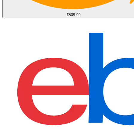
£509.99
find more on
cpus.gg