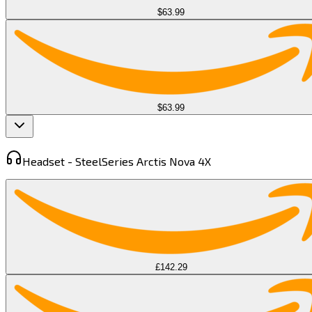
$63.99
$63.99
Headset -
SteelSeries Arctis Nova 4X​​​​‌ ‍ ​‍​‍‌‍ ‌ ​‍‌‍‍‌‌‍‌ ‌‍‍‌‌‍ ‍​‍​‍​ ‍‍​‍​‍‌ ​ ‌‍​‌‌‍ ‍‌‍‍‌‌ ‌​‌ ‍‌​‍ ‍‌‍‍‌‌‍ ​‍​‍​‍ ​​‍​‍‌‍‍​‌ ​‍‌‍‌‌‌‍‌‍​‍​‍​ ‍‍​‍​‍​‍ ‌‍​‌‌‍‌​‌‍ ‌‌‍‍‌‌‍ ‍​‍ ‌‍‍‌‌‍ ‍‌ ‌​‌‍‌‌‌‍ ‍‌ ‌​​‍ ‌‍‌‌‌‍‌​‌‍‍‌‌ ‌​​‍ ‌‍ ‌‌‍ ‌‍‌​‌‍‌‌​ ‌‌ ​​‌ ​‍‌‍‌‌‌ ​ ‌‍‌‌‌‍ ‍‌ ‌​‌‍​‌‌ ‌​‌‍‍‌‌‍ ‌‍ ‍​ ‍ ‌‍‍‌‌‍‌​​ ‌‌‍​ ​ ‌ ​ ‍‌‌‍‌‌​ ‌‍​ ‌‍‌‍​ ​ ‌ ​‍ ‌​ ‍‌​ ‌‌‌‍​‌​ ‍​​‍ ‌​ ‌​​ ‌‌​ ​ ​ ‌​​‍ ‌​ ‍​​ ​‌​ ‍‌​ ‌ ​‍ ‌‌‍‌‌‌‍‌​​ ‍‌‌‍‌‌​ ​​​ ‌ ‌‍‌‍​ ‌​​ ‍​‌‍​‍​ ​‌‌‍‌​​ ‍ ‌ ‌​‌ ‍‌‌ ​​‌‍‌‌​ ‌‌‍ ‌ ‌​‌‍‍​‌‍‌‌‌ ​‍​ ‍ ‌ ​​‌‍​‌‌ ‌​‌‍‍​​ ‌‌‍ ‍‌‍​‌‌‍ ‌‌‍‌‌​ ‌‍​‍‌‍​‌‌ ​ ‌‍‌‌‌‌‌‌‌ ​‍‌‍ ​​ ‌​‍‌‌​ ​‍‌​‌‍‌‍​‌‌‍‌​‌‍ ‌‌‍‍‌‌‍ ‍​‍‌‍‌‍‍‌‌‍‌​​ ‌‌‍​ ​ ‌ ​ ‍‌‌‍‌‌​ ‌‍​ ‌‍‌‍​ ​ ‌ ​‍ ‌​ ‍‌​ ‌‌‌‍​‌​ ‍​​‍ ‌​ ‌​​ ‌‌​ ​ ​ ‌​​‍ ‌​ ‍​​ ​‌​ ‍‌​ ‌ ​‍ ‌‌‍‌‌‌‍‌​​ ‍‌‌‍‌‌​ ​​​ ‌ ‌‍‌‍​ ‌​​ ‍​‌‍​‍​ ​‌‌‍‌​​‍‌‍‌ ‌​‌ ‍‌‌ ​​‌‍‌‌​ ‌‌‍ ‌ ‌​‌‍‍​‌‍‌‌‌ ​‍​‍‌‍‌ ​​‌‍​‌‌ ‌​‌‍‍​​ ‌‌‍ ‍‌‍​‌‌‍ ‌‌‍‌‌​‍‌‍‌ ​​‌‍‌‌‌ ​‍‌ ​ ‌ ​​‌‍‌‌‌‍​ ‌ ‌​‌‍‍‌‌ ‌‍‌‍‌‌​ ‌‌ ​​‌ ‌‌‌‍​‍‌‍ ​‌‍‍‌‌ ​ ‌‍‍​‌‍‌‌‌‍‌​​‍​‍‌ ‌
£142.29