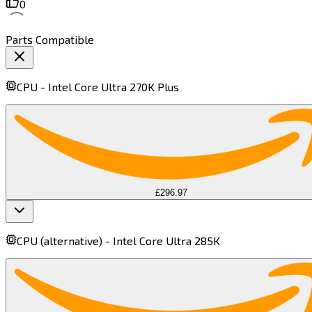
0
Parts Compatible
CPU -
Intel Core Ultra 270K Plus​​​​‌ ‍ ​‍​‍‌‍ ‌ ​‍‌‍‍‌‌‍‌ ‌‍‍‌‌‍ ‍​‍​‍​ ‍‍​‍​‍‌ ​ ‌‍​‌‌‍ ‍‌‍‍‌‌ ‌​‌ ‍‌​‍ ‍‌‍‍‌‌‍ ​‍​‍​‍ ​​‍​‍‌‍‍​‌ ​‍‌‍‌‌‌‍‌‍​‍​‍​ ‍‍​‍​‍​‍ ‌‍​‌‌‍‌​‌‍ ‌‌‍‍‌‌‍ ‍​‍ ‌‍‍‌‌‍ ‍‌ ‌​‌‍‌‌‌‍ ‍‌ ‌​​‍ ‌‍‌‌‌‍‌​‌‍‍‌‌ ‌​​‍ ‌‍ ‌‌‍ ‌‍‌​‌‍‌‌​ ‌‌ ​​‌ ​‍‌‍‌‌‌ ​ ‌‍‌‌‌‍ ‍‌ ‌​‌‍​‌‌ ‌​‌‍‍‌‌‍ ‌‍ ‍​ ‍ ‌‍‍‌‌‍‌​​ ‌​ ‌ ​ ​ ‌‍​‌‌‍‌‌​ ​‍‌‍‌​​ ​‍​ ‌​​‍ ‌​ ‌‍​ ​‍​ ‍‌​ ​‌​‍ ‌​ ‌​​ ​ ‌‍​‍​ ‌ ​‍ ‌​ ‍‌​ ‍‌​ ‌​​ ​‍​‍ ‌‌‍​‍‌‍​ ‌‍‌‌​ ​​‌‍‌​‌‍​‌‌‍​ ​ ‌‍​ ​‍‌‍‌​​ ​‍​ ‍​​ ‍ ‌ ‌​‌ ‍‌‌ ​​‌‍‌‌​ ‌‌‍​ ‌ ​​‌ ‌‌​ ‍ ‌ ​​‌‍​‌‌ ‌​‌‍‍​​ ‌‌‍ ‍‌‍​‌‌‍ ‌‌‍‌‌​ ‌‍​‍‌‍​‌‌ ​ ‌‍‌‌‌‌‌‌‌ ​‍‌‍ ​​ ‌​‍‌‌​ ​‍‌​‌‍‌‍​‌‌‍‌​‌‍ ‌‌‍‍‌‌‍ ‍​‍‌‍‌‍‍‌‌‍‌​​ ‌​ ‌ ​ ​ ‌‍​‌‌‍‌‌​ ​‍‌‍‌​​ ​‍​ ‌​​‍ ‌​ ‌‍​ ​‍​ ‍‌​ ​‌​‍ ‌​ ‌​​ ​ ‌‍​‍​ ‌ ​‍ ‌​ ‍‌​ ‍‌​ ‌​​ ​‍​‍ ‌‌‍​‍‌‍​ ‌‍‌‌​ ​​‌‍‌​‌‍​‌‌‍​ ​ ‌‍​ ​‍‌‍‌​​ ​‍​ ‍​​‍‌‍‌ ‌​‌ ‍‌‌ ​​‌‍‌‌​ ‌‌‍​ ‌ ​​‌ ‌‌​‍‌‍‌ ​​‌‍​‌‌ ‌​‌‍‍​​ ‌‌‍ ‍‌‍​‌‌‍ ‌‌‍‌‌​‍‌‍‌ ​​‌‍‌‌‌ ​‍‌ ​ ‌ ​​‌‍‌‌‌‍​ ‌ ‌​‌‍‍‌‌ ‌‍‌‍‌‌​ ‌‌ ​​‌ ‌‌‌‍​‍‌‍ ​‌‍‍‌‌ ​ ‌‍‍​‌‍‌‌‌‍‌​​‍​‍‌ ‌
£296.97
CPU (alternative) -
Intel Core Ultra 285K​​​​‌ ‍ ​‍​‍‌‍ ‌ ​‍‌‍‍‌‌‍‌ ‌‍‍‌‌‍ ‍​‍​‍​ ‍‍​‍​‍‌ ​ ‌‍​‌‌‍ ‍‌‍‍‌‌ ‌​‌ ‍‌​‍ ‍‌‍‍‌‌‍ ​‍​‍​‍ ​​‍​‍‌‍‍​‌ ​‍‌‍‌‌‌‍‌‍​‍​‍​ ‍‍​‍​‍​‍ ‌‍​‌‌‍‌​‌‍ ‌‌‍‍‌‌‍ ‍​‍ ‌‍‍‌‌‍ ‍‌ ‌​‌‍‌‌‌‍ ‍‌ ‌​​‍ ‌‍‌‌‌‍‌​‌‍‍‌‌ ‌​​‍ ‌‍ ‌‌‍ ‌‍‌​‌‍‌‌​ ‌‌ ​​‌ ​‍‌‍‌‌‌ ​ ‌‍‌‌‌‍ ‍‌ ‌​‌‍​‌‌ ‌​‌‍‍‌‌‍ ‌‍ ‍​ ‍ ‌‍‍‌‌‍‌​​ ‌​ ‌ ​ ​‌​ ‌‌​ ​ ​ ‍‌​ ‌ ​ ​‌​ ‌‍​‍ ‌‌‍​ ​ ‍​‌‍‌‍​ ‌ ​‍ ‌​ ‌​​ ​‌‌‍​ ​ ​ ​‍ ‌‌‍​‍​ ‍​​ ​​​ ​‍​‍ ‌‌‍​ ​ ​ ‌‍​‍​ ‌ ‌‍​ ​ ‍‌‌‍‌​‌‍​‍​ ‍‌​ ​‌​ ‌‍‌‍​ ​ ‍ ‌ ‌​‌ ‍‌‌ ​​‌‍‌‌​ ‌‌‍​ ‌ ​​‌ ‌‌​ ‍ ‌ ​​‌‍​‌‌ ‌​‌‍‍​​ ‌‌‍ ‍‌‍​‌‌‍ ‌‌‍‌‌​ ‌‍​‍‌‍​‌‌ ​ ‌‍‌‌‌‌‌‌‌ ​‍‌‍ ​​ ‌​‍‌‌​ ​‍‌​‌‍‌‍​‌‌‍‌​‌‍ ‌‌‍‍‌‌‍ ‍​‍‌‍‌‍‍‌‌‍‌​​ ‌​ ‌ ​ ​‌​ ‌‌​ ​ ​ ‍‌​ ‌ ​ ​‌​ ‌‍​‍ ‌‌‍​ ​ ‍​‌‍‌‍​ ‌ ​‍ ‌​ ‌​​ ​‌‌‍​ ​ ​ ​‍ ‌‌‍​‍​ ‍​​ ​​​ ​‍​‍ ‌‌‍​ ​ ​ ‌‍​‍​ ‌ ‌‍​ ​ ‍‌‌‍‌​‌‍​‍​ ‍‌​ ​‌​ ‌‍‌‍​ ​‍‌‍‌ ‌​‌ ‍‌‌ ​​‌‍‌‌​ ‌‌‍​ ‌ ​​‌ ‌‌​‍‌‍‌ ​​‌‍​‌‌ ‌​‌‍‍​​ ‌‌‍ ‍‌‍​‌‌‍ ‌‌‍‌‌​‍‌‍‌ ​​‌‍‌‌‌ ​‍‌ ​ ‌ ​​‌‍‌‌‌‍​ ‌ ‌​‌‍‍‌‌ ‌‍‌‍‌‌​ ‌‌ ​​‌ ‌‌‌‍​‍‌‍ ​‌‍‍‌‌ ​ ‌‍‍​‌‍‌‌‌‍‌​​‍​‍‌ ‌