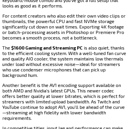
keyboard/mouse combo and you’ve got a full setup that
looks as good as it performs.​​​​‌ ‍ ​‍​‍‌‍ ‌ ​‍‌‍‍‌‌‍‌ ‌‍‍‌‌‍ ‍​‍​‍​ ‍‍​‍​‍‌ ​ ‌‍​‌‌‍ ‍‌‍‍‌‌ ‌​‌ ‍‌​‍ ‍‌‍‍‌‌‍ ​‍​‍​‍ ​​‍​‍‌‍‍​‌ ​‍‌‍‌‌‌‍‌‍​‍​‍​ ‍‍​‍​‍​‍ ‌‍​‌‌‍‌​‌‍ ‌‌‍‍‌‌‍ ‍​‍ ‌‍‍‌‌‍ ‍‌ ‌​‌‍‌‌‌‍ ‍‌ ‌​​‍ ‌‍‌‌‌‍‌​‌‍‍‌‌ ‌​​‍ ‌‍ ‌‌‍ ‌‍‌​‌‍‌‌​ ‌‌ ​​‌ ​‍‌‍‌‌‌ ​ ‌‍‌‌‌‍ ‍‌ ‌​‌‍​‌‌ ‌​‌‍‍‌‌‍ ‌‍ ‍​ ‍ ‌‍‍‌‌‍‌​​ ‌​ ​‌​ ‌​​ ‍‌‌‍‌​‌‍‌‍​ ‌‍​ ​‌‌‍‌​​‍ ‌​ ​‌​ ​‌​ ‌ ‌‍​‌​‍ ‌​ ‌​‌‍‌‍​ ‌ ​ ​‍​‍ ‌‌‍​‌​ ​‌‌‍‌‍​ ‌‌​‍ ‌​ ‌​​ ‌‍​ ​‍​ ‌ ​ ‌‍‌‍​‌​ ‌​​ ​‍‌‍‌‍​ ‌‌‌‍‌‍‌‍‌​​ ‍ ‌ ‌​‌ ‍‌‌ ​​‌‍‌‌​ ‌‌‍​‍‌ ‌‌‌‍‍‌‌‍ ​‌‍‌​​ ‍ ‌ ​​‌‍​‌‌ ‌​‌‍‍​​ ‌‌‍‍‌​ ​‌​ ‍​‌‍ ‍‌‌ ‌‍ ​‌‍ ‌‍ ‍‌‍‌ ‌‌ ‌‍‌​‌‍‌‌‌ ​ ‌‍​ ​‍‌‌​ ‌‌‌​​‍‌‌ ‌‍‍ ‌‍‌‌‌ ‍‌​‍‌‌​ ​ ‌​‌​​‍‌‌​ ​ ‌​‌​​‍‌‌​ ​‍​ ​‍‌‍‌‌‌‍ ‍​‍‌‌​ ​‍​ ​‍​‍‌‌​ ‌‌‌​‌​​‍ ‍‌ ‌‍‌‍​‌‌‍ ​‌ ‌‌‌‍‌‌​‍‌‌​ ‌‌‌​​‍‌‌ ‌‍‍ ‌‍‌‌‌ ‍‌​‍‌‌​ ​ ‌​‌​​‍‌‌​ ​ ‌​‌​​‍‌‌​ ​‍​ ​‍​ ​​​ ​‍​ ‍‌​ ​ ‌‍‌​​ ​‌​ ‍​​ ‍‌‌‍​‌​ ​​‌‍​‌​ ‍​​‍‌‌​ ​‍​ ​‍​‍‌‌​ ‌‌‌​‌​​‍ ‍‌‍​ ‌‍‍​‌‍‍‌‌‍ ​‌‍‌​‌ ​‍‌‍‌‌‌‍ ‍​‍‌‌​ ‌‌‌​​‍‌‌ ‌‍‍ ‌‍‌‌‌ ‍‌​‍‌‌​ ​ ‌​‌​​‍‌‌​ ​ ‌​‌​​‍‌‌​ ​‍​ ​‍‌‍​‍​ ‌‌​ ‍‌​ ‌‍​ ‍​‌‍​‍​ ​ ​ ‌ ‌‍‌‌​ ‌​‌‍​ ‌‍‌​​‍‌‌​ ​‍​ ​‍​‍‌‌​ ‌‌‌​‌​​‍ ‍‌ ‌​‌‍‌‌‌ ‍​‌ ‌​​ ‌‍​‍‌‍​‌‌ ​ ‌‍‌‌‌‌‌‌‌ ​‍‌‍ ​​ ‌​‍‌‌​ ​‍‌​‌‍‌‍​‌‌‍‌​‌‍ ‌‌‍‍‌‌‍ ‍​‍‌‍‌‍‍‌‌‍‌​​ ‌​ ​‌​ ‌​​ ‍‌‌‍‌​‌‍‌‍​ ‌‍​ ​‌‌‍‌​​‍ ‌​ ​‌​ ​‌​ ‌ ‌‍​‌​‍ ‌​ ‌​‌‍‌‍​ ‌ ​ ​‍​‍ ‌‌‍​‌​ ​‌‌‍‌‍​ ‌‌​‍ ‌​ ‌​​ ‌‍​ ​‍​ ‌ ​ ‌‍‌‍​‌​ ‌​​ ​‍‌‍‌‍​ ‌‌‌‍‌‍‌‍‌​​‍‌‍‌ ‌​‌ ‍‌‌ ​​‌‍‌‌​ ‌‌‍​‍‌ ‌‌‌‍‍‌‌‍ ​‌‍‌​​‍‌‍‌ ​​‌‍​‌‌ ‌​‌‍‍​​ ‌‌‍‍‌​ ​‌​ ‍​‌‍ ‍‌‌ ‌‍ ​‌‍ ‌‍ ‍‌‍‌ ‌‌ ‌‍‌​‌‍‌‌‌ ​ ‌‍​ ​‍‌‌​ ‌‌‌​​‍‌‌ ‌‍‍ ‌‍‌‌‌ ‍‌​‍‌‌​ ​ ‌​‌​​‍‌‌​ ​ ‌​‌​​‍‌‌​ ​‍​ ​‍‌‍‌‌‌‍ ‍​‍‌‌​ ​‍​ ​‍​‍‌‌​ ‌‌‌​‌​​‍ ‍‌ ‌‍‌‍​‌‌‍ ​‌ ‌‌‌‍‌‌​‍‌‌​ ‌‌‌​​‍‌‌ ‌‍‍ ‌‍‌‌‌ ‍‌​‍‌‌​ ​ ‌​‌​​‍‌‌​ ​ ‌​‌​​‍‌‌​ ​‍​ ​‍​ ​​​ ​‍​ ‍‌​ ​ ‌‍‌​​ ​‌​ ‍​​ ‍‌‌‍​‌​ ​​‌‍​‌​ ‍​​‍‌‌​ ​‍​ ​‍​‍‌‌​ ‌‌‌​‌​​‍ ‍‌‍​ ‌‍‍​‌‍‍‌‌‍ ​‌‍‌​‌ ​‍‌‍‌‌‌‍ ‍​‍‌‌​ ‌‌‌​​‍‌‌ ‌‍‍ ‌‍‌‌‌ ‍‌​‍‌‌​ ​ ‌​‌​​‍‌‌​ ​ ‌​‌​​‍‌‌​ ​‍​ ​‍‌‍​‍​ ‌‌​ ‍‌​ ‌‍​ ‍​‌‍​‍​ ​ ​ ‌ ‌‍‌‌​ ‌​‌‍​ ‌‍‌​​‍‌‌​ ​‍​ ​‍​‍‌‌​ ‌‌‌​‌​​‍ ‍‌ ‌​‌‍‌‌‌ ‍​‌ ‌​​‍‌‍‌ ​​‌‍‌‌‌ ​‍‌ ​ ‌ ​​‌‍‌‌‌‍​ ‌ ‌​‌‍‍‌‌ ‌‍‌‍‌‌​ ‌‌ ​​‌ ‌‌‌‍​‍‌‍ ​‌‍‍‌‌ ​ ‌‍‍​‌‍‌‌‌‍‌​​‍​‍‌ ‌
For content creators who also edit their own video clips or
thumbnails, the powerful CPU and fast NVMe storage
significantly cut down on wait times. Exporting 4K footage
or batch-processing assets in Photoshop or Premiere Pro
becomes a smooth process, not a bottleneck.​​​​‌ ‍ ​‍​‍‌‍ ‌ ​‍‌‍‍‌‌‍‌ ‌‍‍‌‌‍ ‍​‍​‍​ ‍‍​‍​‍‌ ​ ‌‍​‌‌‍ ‍‌‍‍‌‌ ‌​‌ ‍‌​‍ ‍‌‍‍‌‌‍ ​‍​‍​‍ ​​‍​‍‌‍‍​‌ ​‍‌‍‌‌‌‍‌‍​‍​‍​ ‍‍​‍​‍​‍ ‌‍​‌‌‍‌​‌‍ ‌‌‍‍‌‌‍ ‍​‍ ‌‍‍‌‌‍ ‍‌ ‌​‌‍‌‌‌‍ ‍‌ ‌​​‍ ‌‍‌‌‌‍‌​‌‍‍‌‌ ‌​​‍ ‌‍ ‌‌‍ ‌‍‌​‌‍‌‌​ ‌‌ ​​‌ ​‍‌‍‌‌‌ ​ ‌‍‌‌‌‍ ‍‌ ‌​‌‍​‌‌ ‌​‌‍‍‌‌‍ ‌‍ ‍​ ‍ ‌‍‍‌‌‍‌​​ ‌​ ​‌​ ‌​​ ‍‌‌‍‌​‌‍‌‍​ ‌‍​ ​‌‌‍‌​​‍ ‌​ ​‌​ ​‌​ ‌ ‌‍​‌​‍ ‌​ ‌​‌‍‌‍​ ‌ ​ ​‍​‍ ‌‌‍​‌​ ​‌‌‍‌‍​ ‌‌​‍ ‌​ ‌​​ ‌‍​ ​‍​ ‌ ​ ‌‍‌‍​‌​ ‌​​ ​‍‌‍‌‍​ ‌‌‌‍‌‍‌‍‌​​ ‍ ‌ ‌​‌ ‍‌‌ ​​‌‍‌‌​ ‌‌‍​‍‌ ‌‌‌‍‍‌‌‍ ​‌‍‌​​ ‍ ‌ ​​‌‍​‌‌ ‌​‌‍‍​​ ‌‌‍‍‌​ ​‌​ ‍​‌‍ ‍‌‌ ‌‍ ​‌‍ ‌‍ ‍‌‍‌ ‌‌ ‌‍‌​‌‍‌‌‌ ​ ‌‍​ ​‍‌‌​ ‌‌‌​​‍‌‌ ‌‍‍ ‌‍‌‌‌ ‍‌​‍‌‌​ ​ ‌​‌​​‍‌‌​ ​ ‌​‌​​‍‌‌​ ​‍​ ​‍‌‍‌‌‌‍ ‍​‍‌‌​ ​‍​ ​‍​‍‌‌​ ‌‌‌​‌​​‍ ‍‌ ‌‍‌‍​‌‌‍ ​‌ ‌‌‌‍‌‌​‍‌‌​ ‌‌‌​​‍‌‌ ‌‍‍ ‌‍‌‌‌ ‍‌​‍‌‌​ ​ ‌​‌​​‍‌‌​ ​ ‌​‌​​‍‌‌​ ​‍​ ​‍​ ‌ ‌‍‌​‌‍​ ​ ​ ​ ‌‍‌‍​‌​ ‌ ‌‍‌‌‌‍​‌‌‍​‍​ ‍​​ ‌ ​‍‌‌​ ​‍​ ​‍​‍‌‌​ ‌‌‌​‌​​‍ ‍‌‍​ ‌‍‍​‌‍‍‌‌‍ ​‌‍‌​‌ ​‍‌‍‌‌‌‍ ‍​‍‌‌​ ‌‌‌​​‍‌‌ ‌‍‍ ‌‍‌‌‌ ‍‌​‍‌‌​ ​ ‌​‌​​‍‌‌​ ​ ‌​‌​​‍‌‌​ ​‍​ ​‍​ ​​​ ‌‌‌‍​‍​ ​‍​ ‌‌​ ​‌​ ​ ​ ‍​​ ‌‍‌‍‌​​ ‌ ​ ​‍​‍‌‌​ ​‍​ ​‍​‍‌‌​ ‌‌‌​‌​​‍ ‍‌ ‌​‌‍‌‌‌ ‍​‌ ‌​​ ‌‍​‍‌‍​‌‌ ​ ‌‍‌‌‌‌‌‌‌ ​‍‌‍ ​​ ‌​‍‌‌​ ​‍‌​‌‍‌‍​‌‌‍‌​‌‍ ‌‌‍‍‌‌‍ ‍​‍‌‍‌‍‍‌‌‍‌​​ ‌​ ​‌​ ‌​​ ‍‌‌‍‌​‌‍‌‍​ ‌‍​ ​‌‌‍‌​​‍ ‌​ ​‌​ ​‌​ ‌ ‌‍​‌​‍ ‌​ ‌​‌‍‌‍​ ‌ ​ ​‍​‍ ‌‌‍​‌​ ​‌‌‍‌‍​ ‌‌​‍ ‌​ ‌​​ ‌‍​ ​‍​ ‌ ​ ‌‍‌‍​‌​ ‌​​ ​‍‌‍‌‍​ ‌‌‌‍‌‍‌‍‌​​‍‌‍‌ ‌​‌ ‍‌‌ ​​‌‍‌‌​ ‌‌‍​‍‌ ‌‌‌‍‍‌‌‍ ​‌‍‌​​‍‌‍‌ ​​‌‍​‌‌ ‌​‌‍‍​​ ‌‌‍‍‌​ ​‌​ ‍​‌‍ ‍‌‌ ‌‍ ​‌‍ ‌‍ ‍‌‍‌ ‌‌ ‌‍‌​‌‍‌‌‌ ​ ‌‍​ ​‍‌‌​ ‌‌‌​​‍‌‌ ‌‍‍ ‌‍‌‌‌ ‍‌​‍‌‌​ ​ ‌​‌​​‍‌‌​ ​ ‌​‌​​‍‌‌​ ​‍​ ​‍‌‍‌‌‌‍ ‍​‍‌‌​ ​‍​ ​‍​‍‌‌​ ‌‌‌​‌​​‍ ‍‌ ‌‍‌‍​‌‌‍ ​‌ ‌‌‌‍‌‌​‍‌‌​ ‌‌‌​​‍‌‌ ‌‍‍ ‌‍‌‌‌ ‍‌​‍‌‌​ ​ ‌​‌​​‍‌‌​ ​ ‌​‌​​‍‌‌​ ​‍​ ​‍​ ‌ ‌‍‌​‌‍​ ​ ​ ​ ‌‍‌‍​‌​ ‌ ‌‍‌‌‌‍​‌‌‍​‍​ ‍​​ ‌ ​‍‌‌​ ​‍​ ​‍​‍‌‌​ ‌‌‌​‌​​‍ ‍‌‍​ ‌‍‍​‌‍‍‌‌‍ ​‌‍‌​‌ ​‍‌‍‌‌‌‍ ‍​‍‌‌​ ‌‌‌​​‍‌‌ ‌‍‍ ‌‍‌‌‌ ‍‌​‍‌‌​ ​ ‌​‌​​‍‌‌​ ​ ‌​‌​​‍‌‌​ ​‍​ ​‍​ ​​​ ‌‌‌‍​‍​ ​‍​ ‌‌​ ​‌​ ​ ​ ‍​​ ‌‍‌‍‌​​ ‌ ​ ​‍​‍‌‌​ ​‍​ ​‍​‍‌‌​ ‌‌‌​‌​​‍ ‍‌ ‌​‌‍‌‌‌ ‍​‌ ‌​​‍‌‍‌ ​​‌‍‌‌‌ ​‍‌ ​ ‌ ​​‌‍‌‌‌‍​ ‌ ‌​‌‍‍‌‌ ‌‍‌‍‌‌​ ‌‌ ​​‌ ‌‌‌‍​‍‌‍ ​‌‍‍‌‌ ​ ‌‍‍​‌‍‌‌‌‍‌​​‍​‍‌ ‌
The ​​​​‌ ‍ ​‍​‍‌‍ ‌ ​‍‌‍‍‌‌‍‌ ‌‍‍‌‌‍ ‍​‍​‍​ ‍‍​‍​‍‌ ​ ‌‍​‌‌‍ ‍‌‍‍‌‌ ‌​‌ ‍‌​‍ ‍‌‍‍‌‌‍ ​‍​‍​‍ ​​‍​‍‌‍‍​‌ ​‍‌‍‌‌‌‍‌‍​‍​‍​ ‍‍​‍​‍​‍ ‌‍​‌‌‍‌​‌‍ ‌‌‍‍‌‌‍ ‍​‍ ‌‍‍‌‌‍ ‍‌ ‌​‌‍‌‌‌‍ ‍‌ ‌​​‍ ‌‍‌‌‌‍‌​‌‍‍‌‌ ‌​​‍ ‌‍ ‌‌‍ ‌‍‌​‌‍‌‌​ ‌‌ ​​‌ ​‍‌‍‌‌‌ ​ ‌‍‌‌‌‍ ‍‌ ‌​‌‍​‌‌ ‌​‌‍‍‌‌‍ ‌‍ ‍​ ‍ ‌‍‍‌‌‍‌​​ ‌​ ​‌​ ‌​​ ‍‌‌‍‌​‌‍‌‍​ ‌‍​ ​‌‌‍‌​​‍ ‌​ ​‌​ ​‌​ ‌ ‌‍​‌​‍ ‌​ ‌​‌‍‌‍​ ‌ ​ ​‍​‍ ‌‌‍​‌​ ​‌‌‍‌‍​ ‌‌​‍ ‌​ ‌​​ ‌‍​ ​‍​ ‌ ​ ‌‍‌‍​‌​ ‌​​ ​‍‌‍‌‍​ ‌‌‌‍‌‍‌‍‌​​ ‍ ‌ ‌​‌ ‍‌‌ ​​‌‍‌‌​ ‌‌‍​‍‌ ‌‌‌‍‍‌‌‍ ​‌‍‌​​ ‍ ‌ ​​‌‍​‌‌ ‌​‌‍‍​​ ‌‌‍‍‌​ ​‌​ ‍​‌‍ ‍‌‌ ‌‍ ​‌‍ ‌‍ ‍‌‍‌ ‌‌ ‌‍‌​‌‍‌‌‌ ​ ‌‍​ ​‍‌‌​ ‌‌‌​​‍‌‌ ‌‍‍ ‌‍‌‌‌ ‍‌​‍‌‌​ ​ ‌​‌​​‍‌‌​ ​ ‌​‌​​‍‌‌​ ​‍​ ​‍‌‍‌‌‌‍ ‍​‍‌‌​ ​‍​ ​‍​‍‌‌​ ‌‌‌​‌​​‍ ‍‌ ‌‍‌‍​‌‌‍ ​‌ ‌‌‌‍‌‌​‍‌‌​ ‌‌‌​​‍‌‌ ‌‍‍ ‌‍‌‌‌ ‍‌​‍‌‌​ ​ ‌​‌​​‍‌‌​ ​ ‌​‌​​‍‌‌​ ​‍​ ​‍‌‍‌​‌‍​‌​ ‍​‌‍‌‌​ ‌‌​ ‌‍​ ​ ​ ‍​‌‍​‌​ ​‍​ ​​​ ‍​​‍‌‌​ ​‍​ ​‍​‍‌‌​ ‌‌‌​‌​​‍ ‍‌‍​ ‌‍‍​‌‍‍‌‌‍ ​‌‍‌​‌ ​‍‌‍‌‌‌‍ ‍​‍‌‌​ ‌‌‌​​‍‌‌ ‌‍‍ ‌‍‌‌‌ ‍‌​‍‌‌​ ​ ‌​‌​​‍‌‌​ ​ ‌​‌​​‍‌‌​ ​‍​ ​‍​ ​ ​ ‌‍​ ‌‌​ ‍​​ ‌‍​ ‍​​ ​‍​ ‌​​ ‌ ‌‍​‍​ ‍​​ ‌​​‍‌‌​ ​‍​ ​‍​‍‌‌​ ‌‌‌​‌​​‍ ‍‌ ‌​‌‍‌‌‌ ‍​‌ ‌​​ ‌‍​‍‌‍​‌‌ ​ ‌‍‌‌‌‌‌‌‌ ​‍‌‍ ​​ ‌​‍‌‌​ ​‍‌​‌‍‌‍​‌‌‍‌​‌‍ ‌‌‍‍‌‌‍ ‍​‍‌‍‌‍‍‌‌‍‌​​ ‌​ ​‌​ ‌​​ ‍‌‌‍‌​‌‍‌‍​ ‌‍​ ​‌‌‍‌​​‍ ‌​ ​‌​ ​‌​ ‌ ‌‍​‌​‍ ‌​ ‌​‌‍‌‍​ ‌ ​ ​‍​‍ ‌‌‍​‌​ ​‌‌‍‌‍​ ‌‌​‍ ‌​ ‌​​ ‌‍​ ​‍​ ‌ ​ ‌‍‌‍​‌​ ‌​​ ​‍‌‍‌‍​ ‌‌‌‍‌‍‌‍‌​​‍‌‍‌ ‌​‌ ‍‌‌ ​​‌‍‌‌​ ‌‌‍​‍‌ ‌‌‌‍‍‌‌‍ ​‌‍‌​​‍‌‍‌ ​​‌‍​‌‌ ‌​‌‍‍​​ ‌‌‍‍‌​ ​‌​ ‍​‌‍ ‍‌‌ ‌‍ ​‌‍ ‌‍ ‍‌‍‌ ‌‌ ‌‍‌​‌‍‌‌‌ ​ ‌‍​ ​‍‌‌​ ‌‌‌​​‍‌‌ ‌‍‍ ‌‍‌‌‌ ‍‌​‍‌‌​ ​ ‌​‌​​‍‌‌​ ​ ‌​‌​​‍‌‌​ ​‍​ ​‍‌‍‌‌‌‍ ‍​‍‌‌​ ​‍​ ​‍​‍‌‌​ ‌‌‌​‌​​‍ ‍‌ ‌‍‌‍​‌‌‍ ​‌ ‌‌‌‍‌‌​‍‌‌​ ‌‌‌​​‍‌‌ ‌‍‍ ‌‍‌‌‌ ‍‌​‍‌‌​ ​ ‌​‌​​‍‌‌​ ​ ‌​‌​​‍‌‌​ ​‍​ ​‍‌‍‌​‌‍​‌​ ‍​‌‍‌‌​ ‌‌​ ‌‍​ ​ ​ ‍​‌‍​‌​ ​‍​ ​​​ ‍​​‍‌‌​ ​‍​ ​‍​‍‌‌​ ‌‌‌​‌​​‍ ‍‌‍​ ‌‍‍​‌‍‍‌‌‍ ​‌‍‌​‌ ​‍‌‍‌‌‌‍ ‍​‍‌‌​ ‌‌‌​​‍‌‌ ‌‍‍ ‌‍‌‌‌ ‍‌​‍‌‌​ ​ ‌​‌​​‍‌‌​ ​ ‌​‌​​‍‌‌​ ​‍​ ​‍​ ​ ​ ‌‍​ ‌‌​ ‍​​ ‌‍​ ‍​​ ​‍​ ‌​​ ‌ ‌‍​‍​ ‍​​ ‌​​‍‌‌​ ​‍​ ​‍​‍‌‌​ ‌‌‌​‌​​‍ ‍‌ ‌​‌‍‌‌‌ ‍​‌ ‌​​‍‌‍‌ ​​‌‍‌‌‌ ​‍‌ ​ ‌ ​​‌‍‌‌‌‍​ ‌ ‌​‌‍‍‌‌ ‌‍‌‍‌‌​ ‌‌ ​​‌ ‌‌‌‍​‍‌‍ ​‌‍‍‌‌ ​ ‌‍‍​‌‍‌‌‌‍‌​​‍​‍‌ ‌
$1600 Gaming and Streaming PC​​​​‌ ‍ ​‍​‍‌‍ ‌ ​‍‌‍‍‌‌‍‌ ‌‍‍‌‌‍ ‍​‍​‍​ ‍‍​‍​‍‌ ​ ‌‍​‌‌‍ ‍‌‍‍‌‌ ‌​‌ ‍‌​‍ ‍‌‍‍‌‌‍ ​‍​‍​‍ ​​‍​‍‌‍‍​‌ ​‍‌‍‌‌‌‍‌‍​‍​‍​ ‍‍​‍​‍​‍ ‌‍​‌‌‍‌​‌‍ ‌‌‍‍‌‌‍ ‍​‍ ‌‍‍‌‌‍ ‍‌ ‌​‌‍‌‌‌‍ ‍‌ ‌​​‍ ‌‍‌‌‌‍‌​‌‍‍‌‌ ‌​​‍ ‌‍ ‌‌‍ ‌‍‌​‌‍‌‌​ ‌‌ ​​‌ ​‍‌‍‌‌‌ ​ ‌‍‌‌‌‍ ‍‌ ‌​‌‍​‌‌ ‌​‌‍‍‌‌‍ ‌‍ ‍​ ‍ ‌‍‍‌‌‍‌​​ ‌​ ​‌​ ‌​​ ‍‌‌‍‌​‌‍‌‍​ ‌‍​ ​‌‌‍‌​​‍ ‌​ ​‌​ ​‌​ ‌ ‌‍​‌​‍ ‌​ ‌​‌‍‌‍​ ‌ ​ ​‍​‍ ‌‌‍​‌​ ​‌‌‍‌‍​ ‌‌​‍ ‌​ ‌​​ ‌‍​ ​‍​ ‌ ​ ‌‍‌‍​‌​ ‌​​ ​‍‌‍‌‍​ ‌‌‌‍‌‍‌‍‌​​ ‍ ‌ ‌​‌ ‍‌‌ ​​‌‍‌‌​ ‌‌‍​‍‌ ‌‌‌‍‍‌‌‍ ​‌‍‌​​ ‍ ‌ ​​‌‍​‌‌ ‌​‌‍‍​​ ‌‌‍‍‌​ ​‌​ ‍​‌‍ ‍‌‌ ‌‍ ​‌‍ ‌‍ ‍‌‍‌ ‌‌ ‌‍‌​‌‍‌‌‌ ​ ‌‍​ ​‍‌‌​ ‌‌‌​​‍‌‌ ‌‍‍ ‌‍‌‌‌ ‍‌​‍‌‌​ ​ ‌​‌​​‍‌‌​ ​ ‌​‌​​‍‌‌​ ​‍​ ​‍‌‍‌‌‌‍ ‍​‍‌‌​ ​‍​ ​‍​‍‌‌​ ‌‌‌​‌​​‍ ‍‌ ‌‍‌‍​‌‌‍ ​‌ ‌‌‌‍‌‌​‍‌‌​ ‌‌‌​​‍‌‌ ‌‍‍ ‌‍‌‌‌ ‍‌​‍‌‌​ ​ ‌​‌​​‍‌‌​ ​ ‌​‌​​‍‌‌​ ​‍​ ​‍‌‍‌​‌‍​‌​ ‍​‌‍‌‌​ ‌‌​ ‌‍​ ​ ​ ‍​‌‍​‌​ ​‍​ ​​​ ‍​​‍‌‌​ ​‍​ ​‍​‍‌‌​ ‌‌‌​‌​​‍ ‍‌‍​ ‌‍‍​‌‍‍‌‌‍ ​‌‍‌​‌ ​‍‌‍‌‌‌‍ ‍​‍‌‌​ ‌‌‌​​‍‌‌ ‌‍‍ ‌‍‌‌‌ ‍‌​‍‌‌​ ​ ‌​‌​​‍‌‌​ ​ ‌​‌​​‍‌‌​ ​‍​ ​‍​ ​​​ ‍​‌‍‌​​ ‌‌​ ‌‌​ ‌ ‌‍‌‌‌‍​‌​ ‌‌‌‍​ ​ ‍‌​ ‌‌​‍‌‌​ ​‍​ ​‍​‍‌‌​ ‌‌‌​‌​​‍ ‍‌ ‌​‌‍‌‌‌ ‍​‌ ‌​​ ‌‍​‍‌‍​‌‌ ​ ‌‍‌‌‌‌‌‌‌ ​‍‌‍ ​​ ‌​‍‌‌​ ​‍‌​‌‍‌‍​‌‌‍‌​‌‍ ‌‌‍‍‌‌‍ ‍​‍‌‍‌‍‍‌‌‍‌​​ ‌​ ​‌​ ‌​​ ‍‌‌‍‌​‌‍‌‍​ ‌‍​ ​‌‌‍‌​​‍ ‌​ ​‌​ ​‌​ ‌ ‌‍​‌​‍ ‌​ ‌​‌‍‌‍​ ‌ ​ ​‍​‍ ‌‌‍​‌​ ​‌‌‍‌‍​ ‌‌​‍ ‌​ ‌​​ ‌‍​ ​‍​ ‌ ​ ‌‍‌‍​‌​ ‌​​ ​‍‌‍‌‍​ ‌‌‌‍‌‍‌‍‌​​‍‌‍‌ ‌​‌ ‍‌‌ ​​‌‍‌‌​ ‌‌‍​‍‌ ‌‌‌‍‍‌‌‍ ​‌‍‌​​‍‌‍‌ ​​‌‍​‌‌ ‌​‌‍‍​​ ‌‌‍‍‌​ ​‌​ ‍​‌‍ ‍‌‌ ‌‍ ​‌‍ ‌‍ ‍‌‍‌ ‌‌ ‌‍‌​‌‍‌‌‌ ​ ‌‍​ ​‍‌‌​ ‌‌‌​​‍‌‌ ‌‍‍ ‌‍‌‌‌ ‍‌​‍‌‌​ ​ ‌​‌​​‍‌‌​ ​ ‌​‌​​‍‌‌​ ​‍​ ​‍‌‍‌‌‌‍ ‍​‍‌‌​ ​‍​ ​‍​‍‌‌​ ‌‌‌​‌​​‍ ‍‌ ‌‍‌‍​‌‌‍ ​‌ ‌‌‌‍‌‌​‍‌‌​ ‌‌‌​​‍‌‌ ‌‍‍ ‌‍‌‌‌ ‍‌​‍‌‌​ ​ ‌​‌​​‍‌‌​ ​ ‌​‌​​‍‌‌​ ​‍​ ​‍‌‍‌​‌‍​‌​ ‍​‌‍‌‌​ ‌‌​ ‌‍​ ​ ​ ‍​‌‍​‌​ ​‍​ ​​​ ‍​​‍‌‌​ ​‍​ ​‍​‍‌‌​ ‌‌‌​‌​​‍ ‍‌‍​ ‌‍‍​‌‍‍‌‌‍ ​‌‍‌​‌ ​‍‌‍‌‌‌‍ ‍​‍‌‌​ ‌‌‌​​‍‌‌ ‌‍‍ ‌‍‌‌‌ ‍‌​‍‌‌​ ​ ‌​‌​​‍‌‌​ ​ ‌​‌​​‍‌‌​ ​‍​ ​‍​ ​​​ ‍​‌‍‌​​ ‌‌​ ‌‌​ ‌ ‌‍‌‌‌‍​‌​ ‌‌‌‍​ ​ ‍‌​ ‌‌​‍‌‌​ ​‍​ ​‍​‍‌‌​ ‌‌‌​‌​​‍ ‍‌ ‌​‌‍‌‌‌ ‍​‌ ‌​​‍‌‍‌ ​​‌‍‌‌‌ ​‍‌ ​ ‌ ​​‌‍‌‌‌‍​ ‌ ‌​‌‍‍‌‌ ‌‍‌‍‌‌​ ‌‌ ​​‌ ‌‌‌‍​‍‌‍ ​‌‍‍‌‌ ​ ‌‍‍​‌‍‌‌‌‍‌​​‍​‍‌ ‌
is also quiet, thanks
to the efficient cooling system. With a well-tuned fan curve
and quality AIO cooler, the system maintains low thermals
under load without excessive noise—ideal for streamers
who use condenser microphones that can pick up
background hum.​​​​‌ ‍ ​‍​‍‌‍ ‌ ​‍‌‍‍‌‌‍‌ ‌‍‍‌‌‍ ‍​‍​‍​ ‍‍​‍​‍‌ ​ ‌‍​‌‌‍ ‍‌‍‍‌‌ ‌​‌ ‍‌​‍ ‍‌‍‍‌‌‍ ​‍​‍​‍ ​​‍​‍‌‍‍​‌ ​‍‌‍‌‌‌‍‌‍​‍​‍​ ‍‍​‍​‍​‍ ‌‍​‌‌‍‌​‌‍ ‌‌‍‍‌‌‍ ‍​‍ ‌‍‍‌‌‍ ‍‌ ‌​‌‍‌‌‌‍ ‍‌ ‌​​‍ ‌‍‌‌‌‍‌​‌‍‍‌‌ ‌​​‍ ‌‍ ‌‌‍ ‌‍‌​‌‍‌‌​ ‌‌ ​​‌ ​‍‌‍‌‌‌ ​ ‌‍‌‌‌‍ ‍‌ ‌​‌‍​‌‌ ‌​‌‍‍‌‌‍ ‌‍ ‍​ ‍ ‌‍‍‌‌‍‌​​ ‌​ ​‌​ ‌​​ ‍‌‌‍‌​‌‍‌‍​ ‌‍​ ​‌‌‍‌​​‍ ‌​ ​‌​ ​‌​ ‌ ‌‍​‌​‍ ‌​ ‌​‌‍‌‍​ ‌ ​ ​‍​‍ ‌‌‍​‌​ ​‌‌‍‌‍​ ‌‌​‍ ‌​ ‌​​ ‌‍​ ​‍​ ‌ ​ ‌‍‌‍​‌​ ‌​​ ​‍‌‍‌‍​ ‌‌‌‍‌‍‌‍‌​​ ‍ ‌ ‌​‌ ‍‌‌ ​​‌‍‌‌​ ‌‌‍​‍‌ ‌‌‌‍‍‌‌‍ ​‌‍‌​​ ‍ ‌ ​​‌‍​‌‌ ‌​‌‍‍​​ ‌‌‍‍‌​ ​‌​ ‍​‌‍ ‍‌‌ ‌‍ ​‌‍ ‌‍ ‍‌‍‌ ‌‌ ‌‍‌​‌‍‌‌‌ ​ ‌‍​ ​‍‌‌​ ‌‌‌​​‍‌‌ ‌‍‍ ‌‍‌‌‌ ‍‌​‍‌‌​ ​ ‌​‌​​‍‌‌​ ​ ‌​‌​​‍‌‌​ ​‍​ ​‍‌‍‌‌‌‍ ‍​‍‌‌​ ​‍​ ​‍​‍‌‌​ ‌‌‌​‌​​‍ ‍‌ ‌‍‌‍​‌‌‍ ​‌ ‌‌‌‍‌‌​‍‌‌​ ‌‌‌​​‍‌‌ ‌‍‍ ‌‍‌‌‌ ‍‌​‍‌‌​ ​ ‌​‌​​‍‌‌​ ​ ‌​‌​​‍‌‌​ ​‍​ ​‍‌‍‌​‌‍​‌​ ‍​‌‍‌‌​ ‌‌​ ‌‍​ ​ ​ ‍​‌‍​‌​ ​‍​ ​​​ ‍​​‍‌‌​ ​‍​ ​‍​‍‌‌​ ‌‌‌​‌​​‍ ‍‌‍​ ‌‍‍​‌‍‍‌‌‍ ​‌‍‌​‌ ​‍‌‍‌‌‌‍ ‍​‍‌‌​ ‌‌‌​​‍‌‌ ‌‍‍ ‌‍‌‌‌ ‍‌​‍‌‌​ ​ ‌​‌​​‍‌‌​ ​ ‌​‌​​‍‌‌​ ​‍​ ​‍‌‍​ ‌‍​‌​ ​ ​ ​‍​ ​​‌‍‌​‌‍​ ​ ‌‌​ ‌​‌‍‌‍‌‍​‌‌‍‌‍​‍‌‌​ ​‍​ ​‍​‍‌‌​ ‌‌‌​‌​​‍ ‍‌ ‌​‌‍‌‌‌ ‍​‌ ‌​​ ‌‍​‍‌‍​‌‌ ​ ‌‍‌‌‌‌‌‌‌ ​‍‌‍ ​​ ‌​‍‌‌​ ​‍‌​‌‍‌‍​‌‌‍‌​‌‍ ‌‌‍‍‌‌‍ ‍​‍‌‍‌‍‍‌‌‍‌​​ ‌​ ​‌​ ‌​​ ‍‌‌‍‌​‌‍‌‍​ ‌‍​ ​‌‌‍‌​​‍ ‌​ ​‌​ ​‌​ ‌ ‌‍​‌​‍ ‌​ ‌​‌‍‌‍​ ‌ ​ ​‍​‍ ‌‌‍​‌​ ​‌‌‍‌‍​ ‌‌​‍ ‌​ ‌​​ ‌‍​ ​‍​ ‌ ​ ‌‍‌‍​‌​ ‌​​ ​‍‌‍‌‍​ ‌‌‌‍‌‍‌‍‌​​‍‌‍‌ ‌​‌ ‍‌‌ ​​‌‍‌‌​ ‌‌‍​‍‌ ‌‌‌‍‍‌‌‍ ​‌‍‌​​‍‌‍‌ ​​‌‍​‌‌ ‌​‌‍‍​​ ‌‌‍‍‌​ ​‌​ ‍​‌‍ ‍‌‌ ‌‍ ​‌‍ ‌‍ ‍‌‍‌ ‌‌ ‌‍‌​‌‍‌‌‌ ​ ‌‍​ ​‍‌‌​ ‌‌‌​​‍‌‌ ‌‍‍ ‌‍‌‌‌ ‍‌​‍‌‌​ ​ ‌​‌​​‍‌‌​ ​ ‌​‌​​‍‌‌​ ​‍​ ​‍‌‍‌‌‌‍ ‍​‍‌‌​ ​‍​ ​‍​‍‌‌​ ‌‌‌​‌​​‍ ‍‌ ‌‍‌‍​‌‌‍ ​‌ ‌‌‌‍‌‌​‍‌‌​ ‌‌‌​​‍‌‌ ‌‍‍ ‌‍‌‌‌ ‍‌​‍‌‌​ ​ ‌​‌​​‍‌‌​ ​ ‌​‌​​‍‌‌​ ​‍​ ​‍‌‍‌​‌‍​‌​ ‍​‌‍‌‌​ ‌‌​ ‌‍​ ​ ​ ‍​‌‍​‌​ ​‍​ ​​​ ‍​​‍‌‌​ ​‍​ ​‍​‍‌‌​ ‌‌‌​‌​​‍ ‍‌‍​ ‌‍‍​‌‍‍‌‌‍ ​‌‍‌​‌ ​‍‌‍‌‌‌‍ ‍​‍‌‌​ ‌‌‌​​‍‌‌ ‌‍‍ ‌‍‌‌‌ ‍‌​‍‌‌​ ​ ‌​‌​​‍‌‌​ ​ ‌​‌​​‍‌‌​ ​‍​ ​‍‌‍​ ‌‍​‌​ ​ ​ ​‍​ ​​‌‍‌​‌‍​ ​ ‌‌​ ‌​‌‍‌‍‌‍​‌‌‍‌‍​‍‌‌​ ​‍​ ​‍​‍‌‌​ ‌‌‌​‌​​‍ ‍‌ ‌​‌‍‌‌‌ ‍​‌ ‌​​‍‌‍‌ ​​‌‍‌‌‌ ​‍‌ ​ ‌ ​​‌‍‌‌‌‍​ ‌ ‌​‌‍‍‌‌ ‌‍‌‍‌‌​ ‌‌ ​​‌ ‌‌‌‍​‍‌‍ ​‌‍‍‌‌ ​ ‌‍‍​‌‍‌‌‌‍‌​​‍​‍‌ ‌
Another benefit is the AV1 encoding support available on
both AMD and Nvidia’s latest GPUs. This newer codec
offers better quality at lower bitrates, which is perfect for
streamers with limited upload bandwidth. As Twitch and
YouTube continue to adopt AV1, you’ll be ahead of the curve
—streaming at high fidelity with lower bandwidth
requirements.​​​​‌ ‍ ​‍​‍‌‍ ‌ ​‍‌‍‍‌‌‍‌ ‌‍‍‌‌‍ ‍​‍​‍​ ‍‍​‍​‍‌ ​ ‌‍​‌‌‍ ‍‌‍‍‌‌ ‌​‌ ‍‌​‍ ‍‌‍‍‌‌‍ ​‍​‍​‍ ​​‍​‍‌‍‍​‌ ​‍‌‍‌‌‌‍‌‍​‍​‍​ ‍‍​‍​‍​‍ ‌‍​‌‌‍‌​‌‍ ‌‌‍‍‌‌‍ ‍​‍ ‌‍‍‌‌‍ ‍‌ ‌​‌‍‌‌‌‍ ‍‌ ‌​​‍ ‌‍‌‌‌‍‌​‌‍‍‌‌ ‌​​‍ ‌‍ ‌‌‍ ‌‍‌​‌‍‌‌​ ‌‌ ​​‌ ​‍‌‍‌‌‌ ​ ‌‍‌‌‌‍ ‍‌ ‌​‌‍​‌‌ ‌​‌‍‍‌‌‍ ‌‍ ‍​ ‍ ‌‍‍‌‌‍‌​​ ‌​ ​‌​ ‌​​ ‍‌‌‍‌​‌‍‌‍​ ‌‍​ ​‌‌‍‌​​‍ ‌​ ​‌​ ​‌​ ‌ ‌‍​‌​‍ ‌​ ‌​‌‍‌‍​ ‌ ​ ​‍​‍ ‌‌‍​‌​ ​‌‌‍‌‍​ ‌‌​‍ ‌​ ‌​​ ‌‍​ ​‍​ ‌ ​ ‌‍‌‍​‌​ ‌​​ ​‍‌‍‌‍​ ‌‌‌‍‌‍‌‍‌​​ ‍ ‌ ‌​‌ ‍‌‌ ​​‌‍‌‌​ ‌‌‍​‍‌ ‌‌‌‍‍‌‌‍ ​‌‍‌​​ ‍ ‌ ​​‌‍​‌‌ ‌​‌‍‍​​ ‌‌‍‍‌​ ​‌​ ‍​‌‍ ‍‌‌ ‌‍ ​‌‍ ‌‍ ‍‌‍‌ ‌‌ ‌‍‌​‌‍‌‌‌ ​ ‌‍​ ​‍‌‌​ ‌‌‌​​‍‌‌ ‌‍‍ ‌‍‌‌‌ ‍‌​‍‌‌​ ​ ‌​‌​​‍‌‌​ ​ ‌​‌​​‍‌‌​ ​‍​ ​‍‌‍‌‌‌‍ ‍​‍‌‌​ ​‍​ ​‍​‍‌‌​ ‌‌‌​‌​​‍ ‍‌ ‌‍‌‍​‌‌‍ ​‌ ‌‌‌‍‌‌​‍‌‌​ ‌‌‌​​‍‌‌ ‌‍‍ ‌‍‌‌‌ ‍‌​‍‌‌​ ​ ‌​‌​​‍‌‌​ ​ ‌​‌​​‍‌‌​ ​‍​ ​‍​ ​‌‌‍‌​‌‍​‍​ ‌​​ ‌‌‌‍​‌‌‍‌​​ ‍‌​ ​‌‌‍​‍​ ‍‌​ ‌ ​‍‌‌​ ​‍​ ​‍​‍‌‌​ ‌‌‌​‌​​‍ ‍‌‍​ ‌‍‍​‌‍‍‌‌‍ ​‌‍‌​‌ ​‍‌‍‌‌‌‍ ‍​‍‌‌​ ‌‌‌​​‍‌‌ ‌‍‍ ‌‍‌‌‌ ‍‌​‍‌‌​ ​ ‌​‌​​‍‌‌​ ​ ‌​‌​​‍‌‌​ ​‍​ ​‍​ ‌​​ ​ ‌‍​ ‌‍‌​‌‍​‍‌‍​‍‌‍‌‍​ ‍‌​ ‍​‌‍‌‍​ ‌‌‌‍​ ​‍‌‌​ ​‍​ ​‍​‍‌‌​ ‌‌‌​‌​​‍ ‍‌ ‌​‌‍‌‌‌ ‍​‌ ‌​​ ‌‍​‍‌‍​‌‌ ​ ‌‍‌‌‌‌‌‌‌ ​‍‌‍ ​​ ‌​‍‌‌​ ​‍‌​‌‍‌‍​‌‌‍‌​‌‍ ‌‌‍‍‌‌‍ ‍​‍‌‍‌‍‍‌‌‍‌​​ ‌​ ​‌​ ‌​​ ‍‌‌‍‌​‌‍‌‍​ ‌‍​ ​‌‌‍‌​​‍ ‌​ ​‌​ ​‌​ ‌ ‌‍​‌​‍ ‌​ ‌​‌‍‌‍​ ‌ ​ ​‍​‍ ‌‌‍​‌​ ​‌‌‍‌‍​ ‌‌​‍ ‌​ ‌​​ ‌‍​ ​‍​ ‌ ​ ‌‍‌‍​‌​ ‌​​ ​‍‌‍‌‍​ ‌‌‌‍‌‍‌‍‌​​‍‌‍‌ ‌​‌ ‍‌‌ ​​‌‍‌‌​ ‌‌‍​‍‌ ‌‌‌‍‍‌‌‍ ​‌‍‌​​‍‌‍‌ ​​‌‍​‌‌ ‌​‌‍‍​​ ‌‌‍‍‌​ ​‌​ ‍​‌‍ ‍‌‌ ‌‍ ​‌‍ ‌‍ ‍‌‍‌ ‌‌ ‌‍‌​‌‍‌‌‌ ​ ‌‍​ ​‍‌‌​ ‌‌‌​​‍‌‌ ‌‍‍ ‌‍‌‌‌ ‍‌​‍‌‌​ ​ ‌​‌​​‍‌‌​ ​ ‌​‌​​‍‌‌​ ​‍​ ​‍‌‍‌‌‌‍ ‍​‍‌‌​ ​‍​ ​‍​‍‌‌​ ‌‌‌​‌​​‍ ‍‌ ‌‍‌‍​‌‌‍ ​‌ ‌‌‌‍‌‌​‍‌‌​ ‌‌‌​​‍‌‌ ‌‍‍ ‌‍‌‌‌ ‍‌​‍‌‌​ ​ ‌​‌​​‍‌‌​ ​ ‌​‌​​‍‌‌​ ​‍​ ​‍​ ​‌‌‍‌​‌‍​‍​ ‌​​ ‌‌‌‍​‌‌‍‌​​ ‍‌​ ​‌‌‍​‍​ ‍‌​ ‌ ​‍‌‌​ ​‍​ ​‍​‍‌‌​ ‌‌‌​‌​​‍ ‍‌‍​ ‌‍‍​‌‍‍‌‌‍ ​‌‍‌​‌ ​‍‌‍‌‌‌‍ ‍​‍‌‌​ ‌‌‌​​‍‌‌ ‌‍‍ ‌‍‌‌‌ ‍‌​‍‌‌​ ​ ‌​‌​​‍‌‌​ ​ ‌​‌​​‍‌‌​ ​‍​ ​‍​ ‌​​ ​ ‌‍​ ‌‍‌​‌‍​‍‌‍​‍‌‍‌‍​ ‍‌​ ‍​‌‍‌‍​ ‌‌‌‍​ ​‍‌‌​ ​‍​ ​‍​‍‌‌​ ‌‌‌​‌​​‍ ‍‌ ‌​‌‍‌‌‌ ‍​‌ ‌​​‍‌‍‌ ​​‌‍‌‌‌ ​‍‌ ​ ‌ ​​‌‍‌‌‌‍​ ‌ ‌​‌‍‍‌‌ ‌‍‌‍‌‌​ ‌‌ ​​‌ ‌‌‌‍​‍‌‍ ​‌‍‍‌‌ ​ ‌‍‍​‌‍‌‌‌‍‌​​‍​‍‌ ‌
In competitive titles, input lag and performance can make