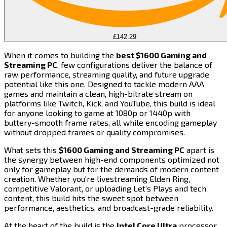
£142.29
When it comes to building the ​​​​‌ ‍ ​‍​‍‌‍ ‌ ​‍‌‍‍‌‌‍‌ ‌‍‍‌‌‍ ‍​‍​‍​ ‍‍​‍​‍‌ ​ ‌‍​‌‌‍ ‍‌‍‍‌‌ ‌​‌ ‍‌​‍ ‍‌‍‍‌‌‍ ​‍​‍​‍ ​​‍​‍‌‍‍​‌ ​‍‌‍‌‌‌‍‌‍​‍​‍​ ‍‍​‍​‍​‍ ‌‍​‌‌‍‌​‌‍ ‌‌‍‍‌‌‍ ‍​‍ ‌‍‍‌‌‍ ‍‌ ‌​‌‍‌‌‌‍ ‍‌ ‌​​‍ ‌‍‌‌‌‍‌​‌‍‍‌‌ ‌​​‍ ‌‍ ‌‌‍ ‌‍‌​‌‍‌‌​ ‌‌ ​​‌ ​‍‌‍‌‌‌ ​ ‌‍‌‌‌‍ ‍‌ ‌​‌‍​‌‌ ‌​‌‍‍‌‌‍ ‌‍ ‍​ ‍ ‌‍‍‌‌‍‌​​ ‌​ ​‌​ ‌​​ ‍‌‌‍‌​‌‍‌‍​ ‌‍​ ​‌‌‍‌​​‍ ‌​ ​‌​ ​‌​ ‌ ‌‍​‌​‍ ‌​ ‌​‌‍‌‍​ ‌ ​ ​‍​‍ ‌‌‍​‌​ ​‌‌‍‌‍​ ‌‌​‍ ‌​ ‌​​ ‌‍​ ​‍​ ‌ ​ ‌‍‌‍​‌​ ‌​​ ​‍‌‍‌‍​ ‌‌‌‍‌‍‌‍‌​​ ‍ ‌ ‌​‌ ‍‌‌ ​​‌‍‌‌​ ‌‌‍​‍‌ ‌‌‌‍‍‌‌‍ ​‌‍‌​​ ‍ ‌ ​​‌‍​‌‌ ‌​‌‍‍​​ ‌‌‍‍‌​ ​‌​ ‍​‌‍ ‍‌‌ ‌‍ ​‌‍ ‌‍ ‍‌‍‌ ‌‌ ‌‍‌​‌‍‌‌‌ ​ ‌‍​ ​‍‌‌​ ‌‌‌​​‍‌‌ ‌‍‍ ‌‍‌‌‌ ‍‌​‍‌‌​ ​ ‌​‌​​‍‌‌​ ​ ‌​‌​​‍‌‌​ ​‍​ ​‍‌‍‌‌‌‍ ‍​‍‌‌​ ​‍​ ​‍​‍‌‌​ ‌‌‌​‌​​‍ ‍‌ ‌‍‌‍​‌‌‍ ​‌ ‌‌‌‍‌‌​‍‌‌​ ‌‌‌​​‍‌‌ ‌‍‍ ‌‍‌‌‌ ‍‌​‍‌‌​ ​ ‌​‌​​‍‌‌​ ​ ‌​‌​​‍‌‌​ ​‍​ ​‍​ ​‌‌‍​‍​ ‍‌​ ​‍‌‍​‍‌‍‌‌‌‍‌‌​ ​​‌‍​‍‌‍‌​‌‍‌‍‌‍‌‌​‍‌‌​ ​‍​ ​‍​‍‌‌​ ‌‌‌​‌​​‍ ‍‌‍​ ‌‍‍​‌‍‍‌‌‍ ​‌‍‌​‌ ​‍‌‍‌‌‌‍ ‍​‍‌‌​ ‌‌‌​​‍‌‌ ‌‍‍ ‌‍‌‌‌ ‍‌​‍‌‌​ ​ ‌​‌​​‍‌‌​ ​ ‌​‌​​‍‌‌​ ​‍​ ​‍​ ‌‍​ ‌‌​ ‍‌​ ‍​​ ‌‌​ ​‍‌‍‌​‌‍‌‍‌‍​ ‌‍‌​‌‍​ ​ ‌ ​‍‌‌​ ​‍​ ​‍​‍‌‌​ ‌‌‌​‌​​‍ ‍‌ ‌​‌‍‌‌‌ ‍​‌ ‌​​ ‌‍​‍‌‍​‌‌ ​ ‌‍‌‌‌‌‌‌‌ ​‍‌‍ ​​ ‌​‍‌‌​ ​‍‌​‌‍‌‍​‌‌‍‌​‌‍ ‌‌‍‍‌‌‍ ‍​‍‌‍‌‍‍‌‌‍‌​​ ‌​ ​‌​ ‌​​ ‍‌‌‍‌​‌‍‌‍​ ‌‍​ ​‌‌‍‌​​‍ ‌​ ​‌​ ​‌​ ‌ ‌‍​‌​‍ ‌​ ‌​‌‍‌‍​ ‌ ​ ​‍​‍ ‌‌‍​‌​ ​‌‌‍‌‍​ ‌‌​‍ ‌​ ‌​​ ‌‍​ ​‍​ ‌ ​ ‌‍‌‍​‌​ ‌​​ ​‍‌‍‌‍​ ‌‌‌‍‌‍‌‍‌​​‍‌‍‌ ‌​‌ ‍‌‌ ​​‌‍‌‌​ ‌‌‍​‍‌ ‌‌‌‍‍‌‌‍ ​‌‍‌​​‍‌‍‌ ​​‌‍​‌‌ ‌​‌‍‍​​ ‌‌‍‍‌​ ​‌​ ‍​‌‍ ‍‌‌ ‌‍ ​‌‍ ‌‍ ‍‌‍‌ ‌‌ ‌‍‌​‌‍‌‌‌ ​ ‌‍​ ​‍‌‌​ ‌‌‌​​‍‌‌ ‌‍‍ ‌‍‌‌‌ ‍‌​‍‌‌​ ​ ‌​‌​​‍‌‌​ ​ ‌​‌​​‍‌‌​ ​‍​ ​‍‌‍‌‌‌‍ ‍​‍‌‌​ ​‍​ ​‍​‍‌‌​ ‌‌‌​‌​​‍ ‍‌ ‌‍‌‍​‌‌‍ ​‌ ‌‌‌‍‌‌​‍‌‌​ ‌‌‌​​‍‌‌ ‌‍‍ ‌‍‌‌‌ ‍‌​‍‌‌​ ​ ‌​‌​​‍‌‌​ ​ ‌​‌​​‍‌‌​ ​‍​ ​‍​ ​‌‌‍​‍​ ‍‌​ ​‍‌‍​‍‌‍‌‌‌‍‌‌​ ​​‌‍​‍‌‍‌​‌‍‌‍‌‍‌‌​‍‌‌​ ​‍​ ​‍​‍‌‌​ ‌‌‌​‌​​‍ ‍‌‍​ ‌‍‍​‌‍‍‌‌‍ ​‌‍‌​‌ ​‍‌‍‌‌‌‍ ‍​‍‌‌​ ‌‌‌​​‍‌‌ ‌‍‍ ‌‍‌‌‌ ‍‌​‍‌‌​ ​ ‌​‌​​‍‌‌​ ​ ‌​‌​​‍‌‌​ ​‍​ ​‍​ ‌‍​ ‌‌​ ‍‌​ ‍​​ ‌‌​ ​‍‌‍‌​‌‍‌‍‌‍​ ‌‍‌​‌‍​ ​ ‌ ​‍‌‌​ ​‍​ ​‍​‍‌‌​ ‌‌‌​‌​​‍ ‍‌ ‌​‌‍‌‌‌ ‍​‌ ‌​​‍‌‍‌ ​​‌‍‌‌‌ ​‍‌ ​ ‌ ​​‌‍‌‌‌‍​ ‌ ‌​‌‍‍‌‌ ‌‍‌‍‌‌​ ‌‌ ​​‌ ‌‌‌‍​‍‌‍ ​‌‍‍‌‌ ​ ‌‍‍​‌‍‌‌‌‍‌​​‍​‍‌ ‌
best $1600 Gaming and
Streaming PC​​​​‌ ‍ ​‍​‍‌‍ ‌ ​‍‌‍‍‌‌‍‌ ‌‍‍‌‌‍ ‍​‍​‍​ ‍‍​‍​‍‌ ​ ‌‍​‌‌‍ ‍‌‍‍‌‌ ‌​‌ ‍‌​‍ ‍‌‍‍‌‌‍ ​‍​‍​‍ ​​‍​‍‌‍‍​‌ ​‍‌‍‌‌‌‍‌‍​‍​‍​ ‍‍​‍​‍​‍ ‌‍​‌‌‍‌​‌‍ ‌‌‍‍‌‌‍ ‍​‍ ‌‍‍‌‌‍ ‍‌ ‌​‌‍‌‌‌‍ ‍‌ ‌​​‍ ‌‍‌‌‌‍‌​‌‍‍‌‌ ‌​​‍ ‌‍ ‌‌‍ ‌‍‌​‌‍‌‌​ ‌‌ ​​‌ ​‍‌‍‌‌‌ ​ ‌‍‌‌‌‍ ‍‌ ‌​‌‍​‌‌ ‌​‌‍‍‌‌‍ ‌‍ ‍​ ‍ ‌‍‍‌‌‍‌​​ ‌​ ​‌​ ‌​​ ‍‌‌‍‌​‌‍‌‍​ ‌‍​ ​‌‌‍‌​​‍ ‌​ ​‌​ ​‌​ ‌ ‌‍​‌​‍ ‌​ ‌​‌‍‌‍​ ‌ ​ ​‍​‍ ‌‌‍​‌​ ​‌‌‍‌‍​ ‌‌​‍ ‌​ ‌​​ ‌‍​ ​‍​ ‌ ​ ‌‍‌‍​‌​ ‌​​ ​‍‌‍‌‍​ ‌‌‌‍‌‍‌‍‌​​ ‍ ‌ ‌​‌ ‍‌‌ ​​‌‍‌‌​ ‌‌‍​‍‌ ‌‌‌‍‍‌‌‍ ​‌‍‌​​ ‍ ‌ ​​‌‍​‌‌ ‌​‌‍‍​​ ‌‌‍‍‌​ ​‌​ ‍​‌‍ ‍‌‌ ‌‍ ​‌‍ ‌‍ ‍‌‍‌ ‌‌ ‌‍‌​‌‍‌‌‌ ​ ‌‍​ ​‍‌‌​ ‌‌‌​​‍‌‌ ‌‍‍ ‌‍‌‌‌ ‍‌​‍‌‌​ ​ ‌​‌​​‍‌‌​ ​ ‌​‌​​‍‌‌​ ​‍​ ​‍‌‍‌‌‌‍ ‍​‍‌‌​ ​‍​ ​‍​‍‌‌​ ‌‌‌​‌​​‍ ‍‌ ‌‍‌‍​‌‌‍ ​‌ ‌‌‌‍‌‌​‍‌‌​ ‌‌‌​​‍‌‌ ‌‍‍ ‌‍‌‌‌ ‍‌​‍‌‌​ ​ ‌​‌​​‍‌‌​ ​ ‌​‌​​‍‌‌​ ​‍​ ​‍​ ​‌‌‍​‍​ ‍‌​ ​‍‌‍​‍‌‍‌‌‌‍‌‌​ ​​‌‍​‍‌‍‌​‌‍‌‍‌‍‌‌​‍‌‌​ ​‍​ ​‍​‍‌‌​ ‌‌‌​‌​​‍ ‍‌‍​ ‌‍‍​‌‍‍‌‌‍ ​‌‍‌​‌ ​‍‌‍‌‌‌‍ ‍​‍‌‌​ ‌‌‌​​‍‌‌ ‌‍‍ ‌‍‌‌‌ ‍‌​‍‌‌​ ​ ‌​‌​​‍‌‌​ ​ ‌​‌​​‍‌‌​ ​‍​ ​‍​ ​​​ ​​​ ​‍​ ​​‌‍‌‍​ ‌‌‌‍‌​​ ‌​‌‍​ ​ ​‍​ ‌​‌‍‌‌​‍‌‌​ ​‍​ ​‍​‍‌‌​ ‌‌‌​‌​​‍ ‍‌ ‌​‌‍‌‌‌ ‍​‌ ‌​​ ‌‍​‍‌‍​‌‌ ​ ‌‍‌‌‌‌‌‌‌ ​‍‌‍ ​​ ‌​‍‌‌​ ​‍‌​‌‍‌‍​‌‌‍‌​‌‍ ‌‌‍‍‌‌‍ ‍​‍‌‍‌‍‍‌‌‍‌​​ ‌​ ​‌​ ‌​​ ‍‌‌‍‌​‌‍‌‍​ ‌‍​ ​‌‌‍‌​​‍ ‌​ ​‌​ ​‌​ ‌ ‌‍​‌​‍ ‌​ ‌​‌‍‌‍​ ‌ ​ ​‍​‍ ‌‌‍​‌​ ​‌‌‍‌‍​ ‌‌​‍ ‌​ ‌​​ ‌‍​ ​‍​ ‌ ​ ‌‍‌‍​‌​ ‌​​ ​‍‌‍‌‍​ ‌‌‌‍‌‍‌‍‌​​‍‌‍‌ ‌​‌ ‍‌‌ ​​‌‍‌‌​ ‌‌‍​‍‌ ‌‌‌‍‍‌‌‍ ​‌‍‌​​‍‌‍‌ ​​‌‍​‌‌ ‌​‌‍‍​​ ‌‌‍‍‌​ ​‌​ ‍​‌‍ ‍‌‌ ‌‍ ​‌‍ ‌‍ ‍‌‍‌ ‌‌ ‌‍‌​‌‍‌‌‌ ​ ‌‍​ ​‍‌‌​ ‌‌‌​​‍‌‌ ‌‍‍ ‌‍‌‌‌ ‍‌​‍‌‌​ ​ ‌​‌​​‍‌‌​ ​ ‌​‌​​‍‌‌​ ​‍​ ​‍‌‍‌‌‌‍ ‍​‍‌‌​ ​‍​ ​‍​‍‌‌​ ‌‌‌​‌​​‍ ‍‌ ‌‍‌‍​‌‌‍ ​‌ ‌‌‌‍‌‌​‍‌‌​ ‌‌‌​​‍‌‌ ‌‍‍ ‌‍‌‌‌ ‍‌​‍‌‌​ ​ ‌​‌​​‍‌‌​ ​ ‌​‌​​‍‌‌​ ​‍​ ​‍​ ​‌‌‍​‍​ ‍‌​ ​‍‌‍​‍‌‍‌‌‌‍‌‌​ ​​‌‍​‍‌‍‌​‌‍‌‍‌‍‌‌​‍‌‌​ ​‍​ ​‍​‍‌‌​ ‌‌‌​‌​​‍ ‍‌‍​ ‌‍‍​‌‍‍‌‌‍ ​‌‍‌​‌ ​‍‌‍‌‌‌‍ ‍​‍‌‌​ ‌‌‌​​‍‌‌ ‌‍‍ ‌‍‌‌‌ ‍‌​‍‌‌​ ​ ‌​‌​​‍‌‌​ ​ ‌​‌​​‍‌‌​ ​‍​ ​‍​ ​​​ ​​​ ​‍​ ​​‌‍‌‍​ ‌‌‌‍‌​​ ‌​‌‍​ ​ ​‍​ ‌​‌‍‌‌​‍‌‌​ ​‍​ ​‍​‍‌‌​ ‌‌‌​‌​​‍ ‍‌ ‌​‌‍‌‌‌ ‍​‌ ‌​​‍‌‍‌ ​​‌‍‌‌‌ ​‍‌ ​ ‌ ​​‌‍‌‌‌‍​ ‌ ‌​‌‍‍‌‌ ‌‍‌‍‌‌​ ‌‌ ​​‌ ‌‌‌‍​‍‌‍ ​‌‍‍‌‌ ​ ‌‍‍​‌‍‌‌‌‍‌​​‍​‍‌ ‌
, few configurations deliver the balance of
raw performance, streaming quality, and future upgrade
potential like this one. Designed to tackle modern AAA
games and maintain a clean, high-bitrate stream on
platforms like Twitch, Kick, and YouTube, this build is ideal
for anyone looking to game at 1080p or 1440p with
buttery-smooth frame rates, all while encoding gameplay
without dropped frames or quality compromises.​​​​‌ ‍ ​‍​‍‌‍ ‌ ​‍‌‍‍‌‌‍‌ ‌‍‍‌‌‍ ‍​‍​‍​ ‍‍​‍​‍‌ ​ ‌‍​‌‌‍ ‍‌‍‍‌‌ ‌​‌ ‍‌​‍ ‍‌‍‍‌‌‍ ​‍​‍​‍ ​​‍​‍‌‍‍​‌ ​‍‌‍‌‌‌‍‌‍​‍​‍​ ‍‍​‍​‍​‍ ‌‍​‌‌‍‌​‌‍ ‌‌‍‍‌‌‍ ‍​‍ ‌‍‍‌‌‍ ‍‌ ‌​‌‍‌‌‌‍ ‍‌ ‌​​‍ ‌‍‌‌‌‍‌​‌‍‍‌‌ ‌​​‍ ‌‍ ‌‌‍ ‌‍‌​‌‍‌‌​ ‌‌ ​​‌ ​‍‌‍‌‌‌ ​ ‌‍‌‌‌‍ ‍‌ ‌​‌‍​‌‌ ‌​‌‍‍‌‌‍ ‌‍ ‍​ ‍ ‌‍‍‌‌‍‌​​ ‌​ ​‌​ ‌​​ ‍‌‌‍‌​‌‍‌‍​ ‌‍​ ​‌‌‍‌​​‍ ‌​ ​‌​ ​‌​ ‌ ‌‍​‌​‍ ‌​ ‌​‌‍‌‍​ ‌ ​ ​‍​‍ ‌‌‍​‌​ ​‌‌‍‌‍​ ‌‌​‍ ‌​ ‌​​ ‌‍​ ​‍​ ‌ ​ ‌‍‌‍​‌​ ‌​​ ​‍‌‍‌‍​ ‌‌‌‍‌‍‌‍‌​​ ‍ ‌ ‌​‌ ‍‌‌ ​​‌‍‌‌​ ‌‌‍​‍‌ ‌‌‌‍‍‌‌‍ ​‌‍‌​​ ‍ ‌ ​​‌‍​‌‌ ‌​‌‍‍​​ ‌‌‍‍‌​ ​‌​ ‍​‌‍ ‍‌‌ ‌‍ ​‌‍ ‌‍ ‍‌‍‌ ‌‌ ‌‍‌​‌‍‌‌‌ ​ ‌‍​ ​‍‌‌​ ‌‌‌​​‍‌‌ ‌‍‍ ‌‍‌‌‌ ‍‌​‍‌‌​ ​ ‌​‌​​‍‌‌​ ​ ‌​‌​​‍‌‌​ ​‍​ ​‍‌‍‌‌‌‍ ‍​‍‌‌​ ​‍​ ​‍​‍‌‌​ ‌‌‌​‌​​‍ ‍‌ ‌‍‌‍​‌‌‍ ​‌ ‌‌‌‍‌‌​‍‌‌​ ‌‌‌​​‍‌‌ ‌‍‍ ‌‍‌‌‌ ‍‌​‍‌‌​ ​ ‌​‌​​‍‌‌​ ​ ‌​‌​​‍‌‌​ ​‍​ ​‍​ ​‌‌‍​‍​ ‍‌​ ​‍‌‍​‍‌‍‌‌‌‍‌‌​ ​​‌‍​‍‌‍‌​‌‍‌‍‌‍‌‌​‍‌‌​ ​‍​ ​‍​‍‌‌​ ‌‌‌​‌​​‍ ‍‌‍​ ‌‍‍​‌‍‍‌‌‍ ​‌‍‌​‌ ​‍‌‍‌‌‌‍ ‍​‍‌‌​ ‌‌‌​​‍‌‌ ‌‍‍ ‌‍‌‌‌ ‍‌​‍‌‌​ ​ ‌​‌​​‍‌‌​ ​ ‌​‌​​‍‌‌​ ​‍​ ​‍​ ‍​​ ‌ ​ ‍​‌‍​ ​ ‌‍‌‍​‍‌‍​‌‌‍‌​​ ​​​ ​‌‌‍‌​‌‍​‍​‍‌‌​ ​‍​ ​‍​‍‌‌​ ‌‌‌​‌​​‍ ‍‌ ‌​‌‍‌‌‌ ‍​‌ ‌​​ ‌‍​‍‌‍​‌‌ ​ ‌‍‌‌‌‌‌‌‌ ​‍‌‍ ​​ ‌​‍‌‌​ ​‍‌​‌‍‌‍​‌‌‍‌​‌‍ ‌‌‍‍‌‌‍ ‍​‍‌‍‌‍‍‌‌‍‌​​ ‌​ ​‌​ ‌​​ ‍‌‌‍‌​‌‍‌‍​ ‌‍​ ​‌‌‍‌​​‍ ‌​ ​‌​ ​‌​ ‌ ‌‍​‌​‍ ‌​ ‌​‌‍‌‍​ ‌ ​ ​‍​‍ ‌‌‍​‌​ ​‌‌‍‌‍​ ‌‌​‍ ‌​ ‌​​ ‌‍​ ​‍​ ‌ ​ ‌‍‌‍​‌​ ‌​​ ​‍‌‍‌‍​ ‌‌‌‍‌‍‌‍‌​​‍‌‍‌ ‌​‌ ‍‌‌ ​​‌‍‌‌​ ‌‌‍​‍‌ ‌‌‌‍‍‌‌‍ ​‌‍‌​​‍‌‍‌ ​​‌‍​‌‌ ‌​‌‍‍​​ ‌‌‍‍‌​ ​‌​ ‍​‌‍ ‍‌‌ ‌‍ ​‌‍ ‌‍ ‍‌‍‌ ‌‌ ‌‍‌​‌‍‌‌‌ ​ ‌‍​ ​‍‌‌​ ‌‌‌​​‍‌‌ ‌‍‍ ‌‍‌‌‌ ‍‌​‍‌‌​ ​ ‌​‌​​‍‌‌​ ​ ‌​‌​​‍‌‌​ ​‍​ ​‍‌‍‌‌‌‍ ‍​‍‌‌​ ​‍​ ​‍​‍‌‌​ ‌‌‌​‌​​‍ ‍‌ ‌‍‌‍​‌‌‍ ​‌ ‌‌‌‍‌‌​‍‌‌​ ‌‌‌​​‍‌‌ ‌‍‍ ‌‍‌‌‌ ‍‌​‍‌‌​ ​ ‌​‌​​‍‌‌​ ​ ‌​‌​​‍‌‌​ ​‍​ ​‍​ ​‌‌‍​‍​ ‍‌​ ​‍‌‍​‍‌‍‌‌‌‍‌‌​ ​​‌‍​‍‌‍‌​‌‍‌‍‌‍‌‌​‍‌‌​ ​‍​ ​‍​‍‌‌​ ‌‌‌​‌​​‍ ‍‌‍​ ‌‍‍​‌‍‍‌‌‍ ​‌‍‌​‌ ​‍‌‍‌‌‌‍ ‍​‍‌‌​ ‌‌‌​​‍‌‌ ‌‍‍ ‌‍‌‌‌ ‍‌​‍‌‌​ ​ ‌​‌​​‍‌‌​ ​ ‌​‌​​‍‌‌​ ​‍​ ​‍​ ‍​​ ‌ ​ ‍​‌‍​ ​ ‌‍‌‍​‍‌‍​‌‌‍‌​​ ​​​ ​‌‌‍‌​‌‍​‍​‍‌‌​ ​‍​ ​‍​‍‌‌​ ‌‌‌​‌​​‍ ‍‌ ‌​‌‍‌‌‌ ‍​‌ ‌​​‍‌‍‌ ​​‌‍‌‌‌ ​‍‌ ​ ‌ ​​‌‍‌‌‌‍​ ‌ ‌​‌‍‍‌‌ ‌‍‌‍‌‌​ ‌‌ ​​‌ ‌‌‌‍​‍‌‍ ​‌‍‍‌‌ ​ ‌‍‍​‌‍‌‌‌‍‌​​‍​‍‌ ‌
What sets this ​​​​‌ ‍ ​‍​‍‌‍ ‌ ​‍‌‍‍‌‌‍‌ ‌‍‍‌‌‍ ‍​‍​‍​ ‍‍​‍​‍‌ ​ ‌‍​‌‌‍ ‍‌‍‍‌‌ ‌​‌ ‍‌​‍ ‍‌‍‍‌‌‍ ​‍​‍​‍ ​​‍​‍‌‍‍​‌ ​‍‌‍‌‌‌‍‌‍​‍​‍​ ‍‍​‍​‍​‍ ‌‍​‌‌‍‌​‌‍ ‌‌‍‍‌‌‍ ‍​‍ ‌‍‍‌‌‍ ‍‌ ‌​‌‍‌‌‌‍ ‍‌ ‌​​‍ ‌‍‌‌‌‍‌​‌‍‍‌‌ ‌​​‍ ‌‍ ‌‌‍ ‌‍‌​‌‍‌‌​ ‌‌ ​​‌ ​‍‌‍‌‌‌ ​ ‌‍‌‌‌‍ ‍‌ ‌​‌‍​‌‌ ‌​‌‍‍‌‌‍ ‌‍ ‍​ ‍ ‌‍‍‌‌‍‌​​ ‌​ ​‌​ ‌​​ ‍‌‌‍‌​‌‍‌‍​ ‌‍​ ​‌‌‍‌​​‍ ‌​ ​‌​ ​‌​ ‌ ‌‍​‌​‍ ‌​ ‌​‌‍‌‍​ ‌ ​ ​‍​‍ ‌‌‍​‌​ ​‌‌‍‌‍​ ‌‌​‍ ‌​ ‌​​ ‌‍​ ​‍​ ‌ ​ ‌‍‌‍​‌​ ‌​​ ​‍‌‍‌‍​ ‌‌‌‍‌‍‌‍‌​​ ‍ ‌ ‌​‌ ‍‌‌ ​​‌‍‌‌​ ‌‌‍​‍‌ ‌‌‌‍‍‌‌‍ ​‌‍‌​​ ‍ ‌ ​​‌‍​‌‌ ‌​‌‍‍​​ ‌‌‍‍‌​ ​‌​ ‍​‌‍ ‍‌‌ ‌‍ ​‌‍ ‌‍ ‍‌‍‌ ‌‌ ‌‍‌​‌‍‌‌‌ ​ ‌‍​ ​‍‌‌​ ‌‌‌​​‍‌‌ ‌‍‍ ‌‍‌‌‌ ‍‌​‍‌‌​ ​ ‌​‌​​‍‌‌​ ​ ‌​‌​​‍‌‌​ ​‍​ ​‍‌‍‌‌‌‍ ‍​‍‌‌​ ​‍​ ​‍​‍‌‌​ ‌‌‌​‌​​‍ ‍‌ ‌‍‌‍​‌‌‍ ​‌ ‌‌‌‍‌‌​‍‌‌​ ‌‌‌​​‍‌‌ ‌‍‍ ‌‍‌‌‌ ‍‌​‍‌‌​ ​ ‌​‌​​‍‌‌​ ​ ‌​‌​​‍‌‌​ ​‍​ ​‍​ ‌ ​ ‌‌‌‍​ ​ ‌​​ ‌ ​ ‌‌‌‍​‍​ ‍‌‌‍‌​​ ‌‌​ ​ ​ ‌​​‍‌‌​ ​‍​ ​‍​‍‌‌​ ‌‌‌​‌​​‍ ‍‌‍​ ‌‍‍​‌‍‍‌‌‍ ​‌‍‌​‌ ​‍‌‍‌‌‌‍ ‍​‍‌‌​ ‌‌‌​​‍‌‌ ‌‍‍ ‌‍‌‌‌ ‍‌​‍‌‌​ ​ ‌​‌​​‍‌‌​ ​ ‌​‌​​‍‌‌​ ​‍​ ​‍​ ‌ ‌‍‌​​ ‌​‌‍‌‌​ ‌‍​ ​ ‌‍​ ‌‍​‍‌‍‌​​ ​‌​ ​​‌‍‌​​‍‌‌​ ​‍​ ​‍​‍‌‌​ ‌‌‌​‌​​‍ ‍‌ ‌​‌‍‌‌‌ ‍​‌ ‌​​ ‌‍​‍‌‍​‌‌ ​ ‌‍‌‌‌‌‌‌‌ ​‍‌‍ ​​ ‌​‍‌‌​ ​‍‌​‌‍‌‍​‌‌‍‌​‌‍ ‌‌‍‍‌‌‍ ‍​‍‌‍‌‍‍‌‌‍‌​​ ‌​ ​‌​ ‌​​ ‍‌‌‍‌​‌‍‌‍​ ‌‍​ ​‌‌‍‌​​‍ ‌​ ​‌​ ​‌​ ‌ ‌‍​‌​‍ ‌​ ‌​‌‍‌‍​ ‌ ​ ​‍​‍ ‌‌‍​‌​ ​‌‌‍‌‍​ ‌‌​‍ ‌​ ‌​​ ‌‍​ ​‍​ ‌ ​ ‌‍‌‍​‌​ ‌​​ ​‍‌‍‌‍​ ‌‌‌‍‌‍‌‍‌​​‍‌‍‌ ‌​‌ ‍‌‌ ​​‌‍‌‌​ ‌‌‍​‍‌ ‌‌‌‍‍‌‌‍ ​‌‍‌​​‍‌‍‌ ​​‌‍​‌‌ ‌​‌‍‍​​ ‌‌‍‍‌​ ​‌​ ‍​‌‍ ‍‌‌ ‌‍ ​‌‍ ‌‍ ‍‌‍‌ ‌‌ ‌‍‌​‌‍‌‌‌ ​ ‌‍​ ​‍‌‌​ ‌‌‌​​‍‌‌ ‌‍‍ ‌‍‌‌‌ ‍‌​‍‌‌​ ​ ‌​‌​​‍‌‌​ ​ ‌​‌​​‍‌‌​ ​‍​ ​‍‌‍‌‌‌‍ ‍​‍‌‌​ ​‍​ ​‍​‍‌‌​ ‌‌‌​‌​​‍ ‍‌ ‌‍‌‍​‌‌‍ ​‌ ‌‌‌‍‌‌​‍‌‌​ ‌‌‌​​‍‌‌ ‌‍‍ ‌‍‌‌‌ ‍‌​‍‌‌​ ​ ‌​‌​​‍‌‌​ ​ ‌​‌​​‍‌‌​ ​‍​ ​‍​ ‌ ​ ‌‌‌‍​ ​ ‌​​ ‌ ​ ‌‌‌‍​‍​ ‍‌‌‍‌​​ ‌‌​ ​ ​ ‌​​‍‌‌​ ​‍​ ​‍​‍‌‌​ ‌‌‌​‌​​‍ ‍‌‍​ ‌‍‍​‌‍‍‌‌‍ ​‌‍‌​‌ ​‍‌‍‌‌‌‍ ‍​‍‌‌​ ‌‌‌​​‍‌‌ ‌‍‍ ‌‍‌‌‌ ‍‌​‍‌‌​ ​ ‌​‌​​‍‌‌​ ​ ‌​‌​​‍‌‌​ ​‍​ ​‍​ ‌ ‌‍‌​​ ‌​‌‍‌‌​ ‌‍​ ​ ‌‍​ ‌‍​‍‌‍‌​​ ​‌​ ​​‌‍‌​​‍‌‌​ ​‍​ ​‍​‍‌‌​ ‌‌‌​‌​​‍ ‍‌ ‌​‌‍‌‌‌ ‍​‌ ‌​​‍‌‍‌ ​​‌‍‌‌‌ ​‍‌ ​ ‌ ​​‌‍‌‌‌‍​ ‌ ‌​‌‍‍‌‌ ‌‍‌‍‌‌​ ‌‌ ​​‌ ‌‌‌‍​‍‌‍ ​‌‍‍‌‌ ​ ‌‍‍​‌‍‌‌‌‍‌​​‍​‍‌ ‌
$1600 Gaming and Streaming PC​​​​‌ ‍ ​‍​‍‌‍ ‌ ​‍‌‍‍‌‌‍‌ ‌‍‍‌‌‍ ‍​‍​‍​ ‍‍​‍​‍‌ ​ ‌‍​‌‌‍ ‍‌‍‍‌‌ ‌​‌ ‍‌​‍ ‍‌‍‍‌‌‍ ​‍​‍​‍ ​​‍​‍‌‍‍​‌ ​‍‌‍‌‌‌‍‌‍​‍​‍​ ‍‍​‍​‍​‍ ‌‍​‌‌‍‌​‌‍ ‌‌‍‍‌‌‍ ‍​‍ ‌‍‍‌‌‍ ‍‌ ‌​‌‍‌‌‌‍ ‍‌ ‌​​‍ ‌‍‌‌‌‍‌​‌‍‍‌‌ ‌​​‍ ‌‍ ‌‌‍ ‌‍‌​‌‍‌‌​ ‌‌ ​​‌ ​‍‌‍‌‌‌ ​ ‌‍‌‌‌‍ ‍‌ ‌​‌‍​‌‌ ‌​‌‍‍‌‌‍ ‌‍ ‍​ ‍ ‌‍‍‌‌‍‌​​ ‌​ ​‌​ ‌​​ ‍‌‌‍‌​‌‍‌‍​ ‌‍​ ​‌‌‍‌​​‍ ‌​ ​‌​ ​‌​ ‌ ‌‍​‌​‍ ‌​ ‌​‌‍‌‍​ ‌ ​ ​‍​‍ ‌‌‍​‌​ ​‌‌‍‌‍​ ‌‌​‍ ‌​ ‌​​ ‌‍​ ​‍​ ‌ ​ ‌‍‌‍​‌​ ‌​​ ​‍‌‍‌‍​ ‌‌‌‍‌‍‌‍‌​​ ‍ ‌ ‌​‌ ‍‌‌ ​​‌‍‌‌​ ‌‌‍​‍‌ ‌‌‌‍‍‌‌‍ ​‌‍‌​​ ‍ ‌ ​​‌‍​‌‌ ‌​‌‍‍​​ ‌‌‍‍‌​ ​‌​ ‍​‌‍ ‍‌‌ ‌‍ ​‌‍ ‌‍ ‍‌‍‌ ‌‌ ‌‍‌​‌‍‌‌‌ ​ ‌‍​ ​‍‌‌​ ‌‌‌​​‍‌‌ ‌‍‍ ‌‍‌‌‌ ‍‌​‍‌‌​ ​ ‌​‌​​‍‌‌​ ​ ‌​‌​​‍‌‌​ ​‍​ ​‍‌‍‌‌‌‍ ‍​‍‌‌​ ​‍​ ​‍​‍‌‌​ ‌‌‌​‌​​‍ ‍‌ ‌‍‌‍​‌‌‍ ​‌ ‌‌‌‍‌‌​‍‌‌​ ‌‌‌​​‍‌‌ ‌‍‍ ‌‍‌‌‌ ‍‌​‍‌‌​ ​ ‌​‌​​‍‌‌​ ​ ‌​‌​​‍‌‌​ ​‍​ ​‍​ ‌ ​ ‌‌‌‍​ ​ ‌​​ ‌ ​ ‌‌‌‍​‍​ ‍‌‌‍‌​​ ‌‌​ ​ ​ ‌​​‍‌‌​ ​‍​ ​‍​‍‌‌​ ‌‌‌​‌​​‍ ‍‌‍​ ‌‍‍​‌‍‍‌‌‍ ​‌‍‌​‌ ​‍‌‍‌‌‌‍ ‍​‍‌‌​ ‌‌‌​​‍‌‌ ‌‍‍ ‌‍‌‌‌ ‍‌​‍‌‌​ ​ ‌​‌​​‍‌‌​ ​ ‌​‌​​‍‌‌​ ​‍​ ​‍‌‍‌‍‌‍‌​​ ​‌​ ​‌​ ​‍​ ‍‌​ ‍‌​ ‍‌​ ‌ ‌‍​‍​ ​​‌‍‌‌​‍‌‌​ ​‍​ ​‍​‍‌‌​ ‌‌‌​‌​​‍ ‍‌ ‌​‌‍‌‌‌ ‍​‌ ‌​​ ‌‍​‍‌‍​‌‌ ​ ‌‍‌‌‌‌‌‌‌ ​‍‌‍ ​​ ‌​‍‌‌​ ​‍‌​‌‍‌‍​‌‌‍‌​‌‍ ‌‌‍‍‌‌‍ ‍​‍‌‍‌‍‍‌‌‍‌​​ ‌​ ​‌​ ‌​​ ‍‌‌‍‌​‌‍‌‍​ ‌‍​ ​‌‌‍‌​​‍ ‌​ ​‌​ ​‌​ ‌ ‌‍​‌​‍ ‌​ ‌​‌‍‌‍​ ‌ ​ ​‍​‍ ‌‌‍​‌​ ​‌‌‍‌‍​ ‌‌​‍ ‌​ ‌​​ ‌‍​ ​‍​ ‌ ​ ‌‍‌‍​‌​ ‌​​ ​‍‌‍‌‍​ ‌‌‌‍‌‍‌‍‌​​‍‌‍‌ ‌​‌ ‍‌‌ ​​‌‍‌‌​ ‌‌‍​‍‌ ‌‌‌‍‍‌‌‍ ​‌‍‌​​‍‌‍‌ ​​‌‍​‌‌ ‌​‌‍‍​​ ‌‌‍‍‌​ ​‌​ ‍​‌‍ ‍‌‌ ‌‍ ​‌‍ ‌‍ ‍‌‍‌ ‌‌ ‌‍‌​‌‍‌‌‌ ​ ‌‍​ ​‍‌‌​ ‌‌‌​​‍‌‌ ‌‍‍ ‌‍‌‌‌ ‍‌​‍‌‌​ ​ ‌​‌​​‍‌‌​ ​ ‌​‌​​‍‌‌​ ​‍​ ​‍‌‍‌‌‌‍ ‍​‍‌‌​ ​‍​ ​‍​‍‌‌​ ‌‌‌​‌​​‍ ‍‌ ‌‍‌‍​‌‌‍ ​‌ ‌‌‌‍‌‌​‍‌‌​ ‌‌‌​​‍‌‌ ‌‍‍ ‌‍‌‌‌ ‍‌​‍‌‌​ ​ ‌​‌​​‍‌‌​ ​ ‌​‌​​‍‌‌​ ​‍​ ​‍​ ‌ ​ ‌‌‌‍​ ​ ‌​​ ‌ ​ ‌‌‌‍​‍​ ‍‌‌‍‌​​ ‌‌​ ​ ​ ‌​​‍‌‌​ ​‍​ ​‍​‍‌‌​ ‌‌‌​‌​​‍ ‍‌‍​ ‌‍‍​‌‍‍‌‌‍ ​‌‍‌​‌ ​‍‌‍‌‌‌‍ ‍​‍‌‌​ ‌‌‌​​‍‌‌ ‌‍‍ ‌‍‌‌‌ ‍‌​‍‌‌​ ​ ‌​‌​​‍‌‌​ ​ ‌​‌​​‍‌‌​ ​‍​ ​‍‌‍‌‍‌‍‌​​ ​‌​ ​‌​ ​‍​ ‍‌​ ‍‌​ ‍‌​ ‌ ‌‍​‍​ ​​‌‍‌‌​‍‌‌​ ​‍​ ​‍​‍‌‌​ ‌‌‌​‌​​‍ ‍‌ ‌​‌‍‌‌‌ ‍​‌ ‌​​‍‌‍‌ ​​‌‍‌‌‌ ​‍‌ ​ ‌ ​​‌‍‌‌‌‍​ ‌ ‌​‌‍‍‌‌ ‌‍‌‍‌‌​ ‌‌ ​​‌ ‌‌‌‍​‍‌‍ ​‌‍‍‌‌ ​ ‌‍‍​‌‍‌‌‌‍‌​​‍​‍‌ ‌
apart is
the synergy between high-end components optimized not
only for gameplay but for the demands of modern content
creation. Whether you're livestreaming Elden Ring,
competitive Valorant, or uploading Let’s Plays and tech
content, this build hits the sweet spot between
performance, aesthetics, and broadcast-grade reliability.​​​​‌ ‍ ​‍​‍‌‍ ‌ ​‍‌‍‍‌‌‍‌ ‌‍‍‌‌‍ ‍​‍​‍​ ‍‍​‍​‍‌ ​ ‌‍​‌‌‍ ‍‌‍‍‌‌ ‌​‌ ‍‌​‍ ‍‌‍‍‌‌‍ ​‍​‍​‍ ​​‍​‍‌‍‍​‌ ​‍‌‍‌‌‌‍‌‍​‍​‍​ ‍‍​‍​‍​‍ ‌‍​‌‌‍‌​‌‍ ‌‌‍‍‌‌‍ ‍​‍ ‌‍‍‌‌‍ ‍‌ ‌​‌‍‌‌‌‍ ‍‌ ‌​​‍ ‌‍‌‌‌‍‌​‌‍‍‌‌ ‌​​‍ ‌‍ ‌‌‍ ‌‍‌​‌‍‌‌​ ‌‌ ​​‌ ​‍‌‍‌‌‌ ​ ‌‍‌‌‌‍ ‍‌ ‌​‌‍​‌‌ ‌​‌‍‍‌‌‍ ‌‍ ‍​ ‍ ‌‍‍‌‌‍‌​​ ‌​ ​‌​ ‌​​ ‍‌‌‍‌​‌‍‌‍​ ‌‍​ ​‌‌‍‌​​‍ ‌​ ​‌​ ​‌​ ‌ ‌‍​‌​‍ ‌​ ‌​‌‍‌‍​ ‌ ​ ​‍​‍ ‌‌‍​‌​ ​‌‌‍‌‍​ ‌‌​‍ ‌​ ‌​​ ‌‍​ ​‍​ ‌ ​ ‌‍‌‍​‌​ ‌​​ ​‍‌‍‌‍​ ‌‌‌‍‌‍‌‍‌​​ ‍ ‌ ‌​‌ ‍‌‌ ​​‌‍‌‌​ ‌‌‍​‍‌ ‌‌‌‍‍‌‌‍ ​‌‍‌​​ ‍ ‌ ​​‌‍​‌‌ ‌​‌‍‍​​ ‌‌‍‍‌​ ​‌​ ‍​‌‍ ‍‌‌ ‌‍ ​‌‍ ‌‍ ‍‌‍‌ ‌‌ ‌‍‌​‌‍‌‌‌ ​ ‌‍​ ​‍‌‌​ ‌‌‌​​‍‌‌ ‌‍‍ ‌‍‌‌‌ ‍‌​‍‌‌​ ​ ‌​‌​​‍‌‌​ ​ ‌​‌​​‍‌‌​ ​‍​ ​‍‌‍‌‌‌‍ ‍​‍‌‌​ ​‍​ ​‍​‍‌‌​ ‌‌‌​‌​​‍ ‍‌ ‌‍‌‍​‌‌‍ ​‌ ‌‌‌‍‌‌​‍‌‌​ ‌‌‌​​‍‌‌ ‌‍‍ ‌‍‌‌‌ ‍‌​‍‌‌​ ​ ‌​‌​​‍‌‌​ ​ ‌​‌​​‍‌‌​ ​‍​ ​‍​ ‌ ​ ‌‌‌‍​ ​ ‌​​ ‌ ​ ‌‌‌‍​‍​ ‍‌‌‍‌​​ ‌‌​ ​ ​ ‌​​‍‌‌​ ​‍​ ​‍​‍‌‌​ ‌‌‌​‌​​‍ ‍‌‍​ ‌‍‍​‌‍‍‌‌‍ ​‌‍‌​‌ ​‍‌‍‌‌‌‍ ‍​‍‌‌​ ‌‌‌​​‍‌‌ ‌‍‍ ‌‍‌‌‌ ‍‌​‍‌‌​ ​ ‌​‌​​‍‌‌​ ​ ‌​‌​​‍‌‌​ ​‍​ ​‍​ ​​​ ​‍​ ​‌​ ​‌‌‍​‌​ ‌‌‌‍​ ‌‍‌​​ ‌ ‌‍​‍‌‍​ ‌‍​‌​‍‌‌​ ​‍​ ​‍​‍‌‌​ ‌‌‌​‌​​‍ ‍‌ ‌​‌‍‌‌‌ ‍​‌ ‌​​ ‌‍​‍‌‍​‌‌ ​ ‌‍‌‌‌‌‌‌‌ ​‍‌‍ ​​ ‌​‍‌‌​ ​‍‌​‌‍‌‍​‌‌‍‌​‌‍ ‌‌‍‍‌‌‍ ‍​‍‌‍‌‍‍‌‌‍‌​​ ‌​ ​‌​ ‌​​ ‍‌‌‍‌​‌‍‌‍​ ‌‍​ ​‌‌‍‌​​‍ ‌​ ​‌​ ​‌​ ‌ ‌‍​‌​‍ ‌​ ‌​‌‍‌‍​ ‌ ​ ​‍​‍ ‌‌‍​‌​ ​‌‌‍‌‍​ ‌‌​‍ ‌​ ‌​​ ‌‍​ ​‍​ ‌ ​ ‌‍‌‍​‌​ ‌​​ ​‍‌‍‌‍​ ‌‌‌‍‌‍‌‍‌​​‍‌‍‌ ‌​‌ ‍‌‌ ​​‌‍‌‌​ ‌‌‍​‍‌ ‌‌‌‍‍‌‌‍ ​‌‍‌​​‍‌‍‌ ​​‌‍​‌‌ ‌​‌‍‍​​ ‌‌‍‍‌​ ​‌​ ‍​‌‍ ‍‌‌ ‌‍ ​‌‍ ‌‍ ‍‌‍‌ ‌‌ ‌‍‌​‌‍‌‌‌ ​ ‌‍​ ​‍‌‌​ ‌‌‌​​‍‌‌ ‌‍‍ ‌‍‌‌‌ ‍‌​‍‌‌​ ​ ‌​‌​​‍‌‌​ ​ ‌​‌​​‍‌‌​ ​‍​ ​‍‌‍‌‌‌‍ ‍​‍‌‌​ ​‍​ ​‍​‍‌‌​ ‌‌‌​‌​​‍ ‍‌ ‌‍‌‍​‌‌‍ ​‌ ‌‌‌‍‌‌​‍‌‌​ ‌‌‌​​‍‌‌ ‌‍‍ ‌‍‌‌‌ ‍‌​‍‌‌​ ​ ‌​‌​​‍‌‌​ ​ ‌​‌​​‍‌‌​ ​‍​ ​‍​ ‌ ​ ‌‌‌‍​ ​ ‌​​ ‌ ​ ‌‌‌‍​‍​ ‍‌‌‍‌​​ ‌‌​ ​ ​ ‌​​‍‌‌​ ​‍​ ​‍​‍‌‌​ ‌‌‌​‌​​‍ ‍‌‍​ ‌‍‍​‌‍‍‌‌‍ ​‌‍‌​‌ ​‍‌‍‌‌‌‍ ‍​‍‌‌​ ‌‌‌​​‍‌‌ ‌‍‍ ‌‍‌‌‌ ‍‌​‍‌‌​ ​ ‌​‌​​‍‌‌​ ​ ‌​‌​​‍‌‌​ ​‍​ ​‍​ ​​​ ​‍​ ​‌​ ​‌‌‍​‌​ ‌‌‌‍​ ‌‍‌​​ ‌ ‌‍​‍‌‍​ ‌‍​‌​‍‌‌​ ​‍​ ​‍​‍‌‌​ ‌‌‌​‌​​‍ ‍‌ ‌​‌‍‌‌‌ ‍​‌ ‌​​‍‌‍‌ ​​‌‍‌‌‌ ​‍‌ ​ ‌ ​​‌‍‌‌‌‍​ ‌ ‌​‌‍‍‌‌ ‌‍‌‍‌‌​ ‌‌ ​​‌ ‌‌‌‍​‍‌‍ ​‌‍‍‌‌ ​ ‌‍‍​‌‍‌‌‌‍‌​​‍​‍‌ ‌
At the heart of the build is the ​​​​‌ ‍ ​‍​‍‌‍ ‌ ​‍‌‍‍‌‌‍‌ ‌‍‍‌‌‍ ‍​‍​‍​ ‍‍​‍​‍‌ ​ ‌‍​‌‌‍ ‍‌‍‍‌‌ ‌​‌ ‍‌​‍ ‍‌‍‍‌‌‍ ​‍​‍​‍ ​​‍​‍‌‍‍​‌ ​‍‌‍‌‌‌‍‌‍​‍​‍​ ‍‍​‍​‍​‍ ‌‍​‌‌‍‌​‌‍ ‌‌‍‍‌‌‍ ‍​‍ ‌‍‍‌‌‍ ‍‌ ‌​‌‍‌‌‌‍ ‍‌ ‌​​‍ ‌‍‌‌‌‍‌​‌‍‍‌‌ ‌​​‍ ‌‍ ‌‌‍ ‌‍‌​‌‍‌‌​ ‌‌ ​​‌ ​‍‌‍‌‌‌ ​ ‌‍‌‌‌‍ ‍‌ ‌​‌‍​‌‌ ‌​‌‍‍‌‌‍ ‌‍ ‍​ ‍ ‌‍‍‌‌‍‌​​ ‌​ ​‌​ ‌​​ ‍‌‌‍‌​‌‍‌‍​ ‌‍​ ​‌‌‍‌​​‍ ‌​ ​‌​ ​‌​ ‌ ‌‍​‌​‍ ‌​ ‌​‌‍‌‍​ ‌ ​ ​‍​‍ ‌‌‍​‌​ ​‌‌‍‌‍​ ‌‌​‍ ‌​ ‌​​ ‌‍​ ​‍​ ‌ ​ ‌‍‌‍​‌​ ‌​​ ​‍‌‍‌‍​ ‌‌‌‍‌‍‌‍‌​​ ‍ ‌ ‌​‌ ‍‌‌ ​​‌‍‌‌​ ‌‌‍​‍‌ ‌‌‌‍‍‌‌‍ ​‌‍‌​​ ‍ ‌ ​​‌‍​‌‌ ‌​‌‍‍​​ ‌‌‍‍‌​ ​‌​ ‍​‌‍ ‍‌‌ ‌‍ ​‌‍ ‌‍ ‍‌‍‌ ‌‌ ‌‍‌​‌‍‌‌‌ ​ ‌‍​ ​‍‌‌​ ‌‌‌​​‍‌‌ ‌‍‍ ‌‍‌‌‌ ‍‌​‍‌‌​ ​ ‌​‌​​‍‌‌​ ​ ‌​‌​​‍‌‌​ ​‍​ ​‍‌‍‌‌‌‍ ‍​‍‌‌​ ​‍​ ​‍​‍‌‌​ ‌‌‌​‌​​‍ ‍‌ ‌‍‌‍​‌‌‍ ​‌ ‌‌‌‍‌‌​‍‌‌​ ‌‌‌​​‍‌‌ ‌‍‍ ‌‍‌‌‌ ‍‌​‍‌‌​ ​ ‌​‌​​‍‌‌​ ​ ‌​‌​​‍‌‌​ ​‍​ ​‍​ ‍‌​ ‌‌‌‍​‍‌‍‌​​ ‌​​ ‌‍​ ‌‍​ ‍​‌‍‌‍​ ​‍​ ​​‌‍‌‌​‍‌‌​ ​‍​ ​‍​‍‌‌​ ‌‌‌​‌​​‍ ‍‌‍​ ‌‍‍​‌‍‍‌‌‍ ​‌‍‌​‌ ​‍‌‍‌‌‌‍ ‍​‍‌‌​ ‌‌‌​​‍‌‌ ‌‍‍ ‌‍‌‌‌ ‍‌​‍‌‌​ ​ ‌​‌​​‍‌‌​ ​ ‌​‌​​‍‌‌​ ​‍​ ​‍​ ​ ​ ‌​​ ​‌​ ​‍​ ‍​‌‍​‌​ ​ ​ ‌‍​ ‌‌‌‍​ ​ ‌​​ ‌ ​‍‌‌​ ​‍​ ​‍​‍‌‌​ ‌‌‌​‌​​‍ ‍‌ ‌​‌‍‌‌‌ ‍​‌ ‌​​ ‌‍​‍‌‍​‌‌ ​ ‌‍‌‌‌‌‌‌‌ ​‍‌‍ ​​ ‌​‍‌‌​ ​‍‌​‌‍‌‍​‌‌‍‌​‌‍ ‌‌‍‍‌‌‍ ‍​‍‌‍‌‍‍‌‌‍‌​​ ‌​ ​‌​ ‌​​ ‍‌‌‍‌​‌‍‌‍​ ‌‍​ ​‌‌‍‌​​‍ ‌​ ​‌​ ​‌​ ‌ ‌‍​‌​‍ ‌​ ‌​‌‍‌‍​ ‌ ​ ​‍​‍ ‌‌‍​‌​ ​‌‌‍‌‍​ ‌‌​‍ ‌​ ‌​​ ‌‍​ ​‍​ ‌ ​ ‌‍‌‍​‌​ ‌​​ ​‍‌‍‌‍​ ‌‌‌‍‌‍‌‍‌​​‍‌‍‌ ‌​‌ ‍‌‌ ​​‌‍‌‌​ ‌‌‍​‍‌ ‌‌‌‍‍‌‌‍ ​‌‍‌​​‍‌‍‌ ​​‌‍​‌‌ ‌​‌‍‍​​ ‌‌‍‍‌​ ​‌​ ‍​‌‍ ‍‌‌ ‌‍ ​‌‍ ‌‍ ‍‌‍‌ ‌‌ ‌‍‌​‌‍‌‌‌ ​ ‌‍​ ​‍‌‌​ ‌‌‌​​‍‌‌ ‌‍‍ ‌‍‌‌‌ ‍‌​‍‌‌​ ​ ‌​‌​​‍‌‌​ ​ ‌​‌​​‍‌‌​ ​‍​ ​‍‌‍‌‌‌‍ ‍​‍‌‌​ ​‍​ ​‍​‍‌‌​ ‌‌‌​‌​​‍ ‍‌ ‌‍‌‍​‌‌‍ ​‌ ‌‌‌‍‌‌​‍‌‌​ ‌‌‌​​‍‌‌ ‌‍‍ ‌‍‌‌‌ ‍‌​‍‌‌​ ​ ‌​‌​​‍‌‌​ ​ ‌​‌​​‍‌‌​ ​‍​ ​‍​ ‍‌​ ‌‌‌‍​‍‌‍‌​​ ‌​​ ‌‍​ ‌‍​ ‍​‌‍‌‍​ ​‍​ ​​‌‍‌‌​‍‌‌​ ​‍​ ​‍​‍‌‌​ ‌‌‌​‌​​‍ ‍‌‍​ ‌‍‍​‌‍‍‌‌‍ ​‌‍‌​‌ ​‍‌‍‌‌‌‍ ‍​‍‌‌​ ‌‌‌​​‍‌‌ ‌‍‍ ‌‍‌‌‌ ‍‌​‍‌‌​ ​ ‌​‌​​‍‌‌​ ​ ‌​‌​​‍‌‌​ ​‍​ ​‍​ ​ ​ ‌​​ ​‌​ ​‍​ ‍​‌‍​‌​ ​ ​ ‌‍​ ‌‌‌‍​ ​ ‌​​ ‌ ​‍‌‌​ ​‍​ ​‍​‍‌‌​ ‌‌‌​‌​​‍ ‍‌ ‌​‌‍‌‌‌ ‍​‌ ‌​​‍‌‍‌ ​​‌‍‌‌‌ ​‍‌ ​ ‌ ​​‌‍‌‌‌‍​ ‌ ‌​‌‍‍‌‌ ‌‍‌‍‌‌​ ‌‌ ​​‌ ‌‌‌‍​‍‌‍ ​‌‍‍‌‌ ​ ‌‍‍​‌‍‌‌‌‍‌​​‍​‍‌ ‌
Intel Core Ultra​​​​‌ ‍ ​‍​‍‌‍ ‌ ​‍‌‍‍‌‌‍‌ ‌‍‍‌‌‍ ‍​‍​‍​ ‍‍​‍​‍‌ ​ ‌‍​‌‌‍ ‍‌‍‍‌‌ ‌​‌ ‍‌​‍ ‍‌‍‍‌‌‍ ​‍​‍​‍ ​​‍​‍‌‍‍​‌ ​‍‌‍‌‌‌‍‌‍​‍​‍​ ‍‍​‍​‍​‍ ‌‍​‌‌‍‌​‌‍ ‌‌‍‍‌‌‍ ‍​‍ ‌‍‍‌‌‍ ‍‌ ‌​‌‍‌‌‌‍ ‍‌ ‌​​‍ ‌‍‌‌‌‍‌​‌‍‍‌‌ ‌​​‍ ‌‍ ‌‌‍ ‌‍‌​‌‍‌‌​ ‌‌ ​​‌ ​‍‌‍‌‌‌ ​ ‌‍‌‌‌‍ ‍‌ ‌​‌‍​‌‌ ‌​‌‍‍‌‌‍ ‌‍ ‍​ ‍ ‌‍‍‌‌‍‌​​ ‌​ ​‌​ ‌​​ ‍‌‌‍‌​‌‍‌‍​ ‌‍​ ​‌‌‍‌​​‍ ‌​ ​‌​ ​‌​ ‌ ‌‍​‌​‍ ‌​ ‌​‌‍‌‍​ ‌ ​ ​‍​‍ ‌‌‍​‌​ ​‌‌‍‌‍​ ‌‌​‍ ‌​ ‌​​ ‌‍​ ​‍​ ‌ ​ ‌‍‌‍​‌​ ‌​​ ​‍‌‍‌‍​ ‌‌‌‍‌‍‌‍‌​​ ‍ ‌ ‌​‌ ‍‌‌ ​​‌‍‌‌​ ‌‌‍​‍‌ ‌‌‌‍‍‌‌‍ ​‌‍‌​​ ‍ ‌ ​​‌‍​‌‌ ‌​‌‍‍​​ ‌‌‍‍‌​ ​‌​ ‍​‌‍ ‍‌‌ ‌‍ ​‌‍ ‌‍ ‍‌‍‌ ‌‌ ‌‍‌​‌‍‌‌‌ ​ ‌‍​ ​‍‌‌​ ‌‌‌​​‍‌‌ ‌‍‍ ‌‍‌‌‌ ‍‌​‍‌‌​ ​ ‌​‌​​‍‌‌​ ​ ‌​‌​​‍‌‌​ ​‍​ ​‍‌‍‌‌‌‍ ‍​‍‌‌​ ​‍​ ​‍​‍‌‌​ ‌‌‌​‌​​‍ ‍‌ ‌‍‌‍​‌‌‍ ​‌ ‌‌‌‍‌‌​‍‌‌​ ‌‌‌​​‍‌‌ ‌‍‍ ‌‍‌‌‌ ‍‌​‍‌‌​ ​ ‌​‌​​‍‌‌​ ​ ‌​‌​​‍‌‌​ ​‍​ ​‍​ ‍‌​ ‌‌‌‍​‍‌‍‌​​ ‌​​ ‌‍​ ‌‍​ ‍​‌‍‌‍​ ​‍​ ​​‌‍‌‌​‍‌‌​ ​‍​ ​‍​‍‌‌​ ‌‌‌​‌​​‍ ‍‌‍​ ‌‍‍​‌‍‍‌‌‍ ​‌‍‌​‌ ​‍‌‍‌‌‌‍ ‍​‍‌‌​ ‌‌‌​​‍‌‌ ‌‍‍ ‌‍‌‌‌ ‍‌​‍‌‌​ ​ ‌​‌​​‍‌‌​ ​ ‌​‌​​‍‌‌​ ​‍​ ​‍​ ‌​​ ​​‌‍​‌‌‍‌‍​ ‌​​ ‌‌​ ‌ ​ ‍​​ ‌​‌‍​‌‌‍‌‍​ ‌​​‍‌‌​ ​‍​ ​‍​‍‌‌​ ‌‌‌​‌​​‍ ‍‌ ‌​‌‍‌‌‌ ‍​‌ ‌​​ ‌‍​‍‌‍​‌‌ ​ ‌‍‌‌‌‌‌‌‌ ​‍‌‍ ​​ ‌​‍‌‌​ ​‍‌​‌‍‌‍​‌‌‍‌​‌‍ ‌‌‍‍‌‌‍ ‍​‍‌‍‌‍‍‌‌‍‌​​ ‌​ ​‌​ ‌​​ ‍‌‌‍‌​‌‍‌‍​ ‌‍​ ​‌‌‍‌​​‍ ‌​ ​‌​ ​‌​ ‌ ‌‍​‌​‍ ‌​ ‌​‌‍‌‍​ ‌ ​ ​‍​‍ ‌‌‍​‌​ ​‌‌‍‌‍​ ‌‌​‍ ‌​ ‌​​ ‌‍​ ​‍​ ‌ ​ ‌‍‌‍​‌​ ‌​​ ​‍‌‍‌‍​ ‌‌‌‍‌‍‌‍‌​​‍‌‍‌ ‌​‌ ‍‌‌ ​​‌‍‌‌​ ‌‌‍​‍‌ ‌‌‌‍‍‌‌‍ ​‌‍‌​​‍‌‍‌ ​​‌‍​‌‌ ‌​‌‍‍​​ ‌‌‍‍‌​ ​‌​ ‍​‌‍ ‍‌‌ ‌‍ ​‌‍ ‌‍ ‍‌‍‌ ‌‌ ‌‍‌​‌‍‌‌‌ ​ ‌‍​ ​‍‌‌​ ‌‌‌​​‍‌‌ ‌‍‍ ‌‍‌‌‌ ‍‌​‍‌‌​ ​ ‌​‌​​‍‌‌​ ​ ‌​‌​​‍‌‌​ ​‍​ ​‍‌‍‌‌‌‍ ‍​‍‌‌​ ​‍​ ​‍​‍‌‌​ ‌‌‌​‌​​‍ ‍‌ ‌‍‌‍​‌‌‍ ​‌ ‌‌‌‍‌‌​‍‌‌​ ‌‌‌​​‍‌‌ ‌‍‍ ‌‍‌‌‌ ‍‌​‍‌‌​ ​ ‌​‌​​‍‌‌​ ​ ‌​‌​​‍‌‌​ ​‍​ ​‍​ ‍‌​ ‌‌‌‍​‍‌‍‌​​ ‌​​ ‌‍​ ‌‍​ ‍​‌‍‌‍​ ​‍​ ​​‌‍‌‌​‍‌‌​ ​‍​ ​‍​‍‌‌​ ‌‌‌​‌​​‍ ‍‌‍​ ‌‍‍​‌‍‍‌‌‍ ​‌‍‌​‌ ​‍‌‍‌‌‌‍ ‍​‍‌‌​ ‌‌‌​​‍‌‌ ‌‍‍ ‌‍‌‌‌ ‍‌​‍‌‌​ ​ ‌​‌​​‍‌‌​ ​ ‌​‌​​‍‌‌​ ​‍​ ​‍​ ‌​​ ​​‌‍​‌‌‍‌‍​ ‌​​ ‌‌​ ‌ ​ ‍​​ ‌​‌‍​‌‌‍‌‍​ ‌​​‍‌‌​ ​‍​ ​‍​‍‌‌​ ‌‌‌​‌​​‍ ‍‌ ‌​‌‍‌‌‌ ‍​‌ ‌​​‍‌‍‌ ​​‌‍‌‌‌ ​‍‌ ​ ‌ ​​‌‍‌‌‌‍​ ‌ ‌​‌‍‍‌‌ ‌‍‌‍‌‌​ ‌‌ ​​‌ ‌‌‌‍​‍‌‍ ​‌‍‍‌‌ ​ ‌‍‍​‌‍‌‌‌‍‌​​‍​‍‌ ‌
processor,