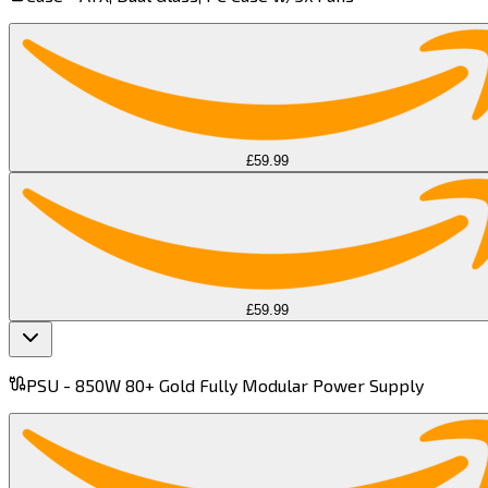
£59.99
£59.99
PSU -
850W 80+ Gold Fully Modular Power Supply​​​​‌ ‍ ​‍​‍‌‍ ‌ ​‍‌‍‍‌‌‍‌ ‌‍‍‌‌‍ ‍​‍​‍​ ‍‍​‍​‍‌ ​ ‌‍​‌‌‍ ‍‌‍‍‌‌ ‌​‌ ‍‌​‍ ‍‌‍‍‌‌‍ ​‍​‍​‍ ​​‍​‍‌‍‍​‌ ​‍‌‍‌‌‌‍‌‍​‍​‍​ ‍‍​‍​‍​‍ ‌‍​‌‌‍‌​‌‍ ‌‌‍‍‌‌‍ ‍​‍ ‌‍‍‌‌‍ ‍‌ ‌​‌‍‌‌‌‍ ‍‌ ‌​​‍ ‌‍‌‌‌‍‌​‌‍‍‌‌ ‌​​‍ ‌‍ ‌‌‍ ‌‍‌​‌‍‌‌​ ‌‌ ​​‌ ​‍‌‍‌‌‌ ​ ‌‍‌‌‌‍ ‍‌ ‌​‌‍​‌‌ ‌​‌‍‍‌‌‍ ‌‍ ‍​ ‍ ‌‍‍‌‌‍‌​​ ‌‌‍‌​​ ​‌​ ‍​​ ‌‌‌‍​‍‌‍‌‍​ ‌‌​ ‌‍​‍ ‌​ ​‌‌‍‌‍​ ‌​​ ​ ​‍ ‌​ ‌​​ ‌‍​ ‌ ​ ​‌​‍ ‌​ ‍​‌‍​‍​ ​​‌‍‌​​‍ ‌​ ‍‌​ ‌ ​ ‍‌‌‍‌‌‌‍​ ‌‍‌‌​ ‍​​ ‌‌​ ​​​ ‍​‌‍‌‍​ ‌‍​ ‍ ‌ ‌​‌ ‍‌‌ ​​‌‍‌‌​ ‌‌‌​​‌‌​ ‌‌‌‌​ ‍ ‌ ​​‌‍​‌‌ ‌​‌‍‍​​ ‌‌‍ ‍‌‍​‌‌‍ ‌‌‍‌‌​ ‌‍​‍‌‍​‌‌ ​ ‌‍‌‌‌‌‌‌‌ ​‍‌‍ ​​ ‌​‍‌‌​ ​‍‌​‌‍‌‍​‌‌‍‌​‌‍ ‌‌‍‍‌‌‍ ‍​‍‌‍‌‍‍‌‌‍‌​​ ‌‌‍‌​​ ​‌​ ‍​​ ‌‌‌‍​‍‌‍‌‍​ ‌‌​ ‌‍​‍ ‌​ ​‌‌‍‌‍​ ‌​​ ​ ​‍ ‌​ ‌​​ ‌‍​ ‌ ​ ​‌​‍ ‌​ ‍​‌‍​‍​ ​​‌‍‌​​‍ ‌​ ‍‌​ ‌ ​ ‍‌‌‍‌‌‌‍​ ‌‍‌‌​ ‍​​ ‌‌​ ​​​ ‍​‌‍‌‍​ ‌‍​‍‌‍‌ ‌​‌ ‍‌‌ ​​‌‍‌‌​ ‌‌‌​​‌‌​ ‌‌‌‌​‍‌‍‌ ​​‌‍​‌‌ ‌​‌‍‍​​ ‌‌‍ ‍‌‍​‌‌‍ ‌‌‍‌‌​‍‌‍‌ ​​‌‍‌‌‌ ​‍‌ ​ ‌ ​​‌‍‌‌‌‍​ ‌ ‌​‌‍‍‌‌ ‌‍‌‍‌‌​ ‌‌ ​​‌ ‌‌‌‍​‍‌‍ ​‌‍‍‌‌ ​ ‌‍‍​‌‍‌‌‌‍‌​​‍​‍‌ ‌