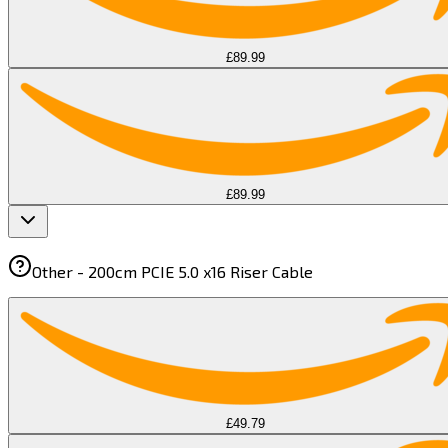
£89.99
£89.99
Other -
200cm PCIE 5.0 x16 Riser Cable​​​​‌ ‍ ​‍​‍‌‍ ‌ ​‍‌‍‍‌‌‍‌ ‌‍‍‌‌‍ ‍​‍​‍​ ‍‍​‍​‍‌ ​ ‌‍​‌‌‍ ‍‌‍‍‌‌ ‌​‌ ‍‌​‍ ‍‌‍‍‌‌‍ ​‍​‍​‍ ​​‍​‍‌‍‍​‌ ​‍‌‍‌‌‌‍‌‍​‍​‍​ ‍‍​‍​‍​‍ ‌‍​‌‌‍‌​‌‍ ‌‌‍‍‌‌‍ ‍​‍ ‌‍‍‌‌‍ ‍‌ ‌​‌‍‌‌‌‍ ‍‌ ‌​​‍ ‌‍‌‌‌‍‌​‌‍‍‌‌ ‌​​‍ ‌‍ ‌‌‍ ‌‍‌​‌‍‌‌​ ‌‌ ​​‌ ​‍‌‍‌‌‌ ​ ‌‍‌‌‌‍ ‍‌ ‌​‌‍​‌‌ ‌​‌‍‍‌‌‍ ‌‍ ‍​ ‍ ‌‍‍‌‌‍‌​​ ‌‌‍‌‍​ ‌‍​ ‍​​ ‌‌‌‍‌‍‌‍‌‍‌‍​ ​ ‌​​‍ ‌‌‍‌‌​ ‍‌​ ​ ​ ​ ​‍ ‌​ ‌​​ ​ ​ ‌​​ ​ ​‍ ‌‌‍​‌​ ‌​‌‍‌‍​ ​‍​‍ ‌​ ​ ​ ‌‌‌‍‌‌‌‍‌‌‌‍​‍‌‍​‍​ ​ ‌‍​‍​ ‌ ​ ‌‍‌‍‌‍​ ‌ ​ ‍ ‌ ‌​‌ ‍‌‌ ​​‌‍‌‌​ ‌‌‍ ‌ ‌​‌‍‍​‌‍‌‌‌ ​‍​ ‍ ‌ ​​‌‍​‌‌ ‌​‌‍‍​​ ‌‌‍ ‍‌‍​‌‌‍ ‌‌‍‌‌​ ‌‍​‍‌‍​‌‌ ​ ‌‍‌‌‌‌‌‌‌ ​‍‌‍ ​​ ‌​‍‌‌​ ​‍‌​‌‍‌‍​‌‌‍‌​‌‍ ‌‌‍‍‌‌‍ ‍​‍‌‍‌‍‍‌‌‍‌​​ ‌‌‍‌‍​ ‌‍​ ‍​​ ‌‌‌‍‌‍‌‍‌‍‌‍​ ​ ‌​​‍ ‌‌‍‌‌​ ‍‌​ ​ ​ ​ ​‍ ‌​ ‌​​ ​ ​ ‌​​ ​ ​‍ ‌‌‍​‌​ ‌​‌‍‌‍​ ​‍​‍ ‌​ ​ ​ ‌‌‌‍‌‌‌‍‌‌‌‍​‍‌‍​‍​ ​ ‌‍​‍​ ‌ ​ ‌‍‌‍‌‍​ ‌ ​‍‌‍‌ ‌​‌ ‍‌‌ ​​‌‍‌‌​ ‌‌‍ ‌ ‌​‌‍‍​‌‍‌‌‌ ​‍​‍‌‍‌ ​​‌‍​‌‌ ‌​‌‍‍​​ ‌‌‍ ‍‌‍​‌‌‍ ‌‌‍‌‌​‍‌‍‌ ​​‌‍‌‌‌ ​‍‌ ​ ‌ ​​‌‍‌‌‌‍​ ‌ ‌​‌‍‍‌‌ ‌‍‌‍‌‌​ ‌‌ ​​‌ ‌‌‌‍​‍‌‍ ​‌‍‍‌‌ ​ ‌‍‍​‌‍‌‌‌‍‌​​‍​‍‌ ‌
£49.79