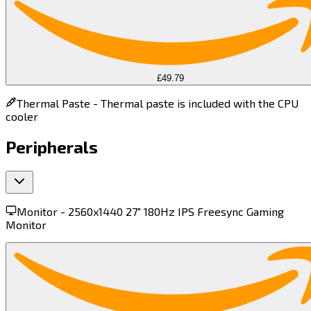
£49.79
Thermal Paste -
Thermal paste is included with the CPU
cooler
Peripherals
Monitor -
2560x1440 27" 180Hz IPS Freesync Gaming
Monitor​​​​‌ ‍ ​‍​‍‌‍ ‌ ​‍‌‍‍‌‌‍‌ ‌‍‍‌‌‍ ‍​‍​‍​ ‍‍​‍​‍‌ ​ ‌‍​‌‌‍ ‍‌‍‍‌‌ ‌​‌ ‍‌​‍ ‍‌‍‍‌‌‍ ​‍​‍​‍ ​​‍​‍‌‍‍​‌ ​‍‌‍‌‌‌‍‌‍​‍​‍​ ‍‍​‍​‍​‍ ‌‍​‌‌‍‌​‌‍ ‌‌‍‍‌‌‍ ‍​‍ ‌‍‍‌‌‍ ‍‌ ‌​‌‍‌‌‌‍ ‍‌ ‌​​‍ ‌‍‌‌‌‍‌​‌‍‍‌‌ ‌​​‍ ‌‍ ‌‌‍ ‌‍‌​‌‍‌‌​ ‌‌ ​​‌ ​‍‌‍‌‌‌ ​ ‌‍‌‌‌‍ ‍‌ ‌​‌‍​‌‌ ‌​‌‍‍‌‌‍ ‌‍ ‍​ ‍ ‌‍‍‌‌‍‌​​ ‌​ ​‍​ ‍‌‌‍‌‍​ ​‍​ ​‍​ ‍​‌‍‌​‌‍‌‍​‍ ‌​ ‌​​ ‍‌‌‍‌‌​ ​​​‍ ‌​ ‌​‌‍‌‍​ ​‍‌‍‌‍​‍ ‌​ ‍​​ ‌​​ ‌‌​ ‌​​‍ ‌‌‍‌‌​ ‌​​ ‌‍​ ​‌‌‍​ ​ ‍‌​ ‌‍​ ​ ​ ​‌​ ‍​​ ‌​​ ‌‌​ ‍ ‌ ‌​‌ ‍‌‌ ​​‌‍‌‌​ ‌‌‍ ‌‌‍ ‌‍ ‍‌‍‍‌‌ ‌​‌‍ ‌ ​‍​ ‍ ‌ ​​‌‍​‌‌ ‌​‌‍‍​​ ‌‌‍ ‍‌‍​‌‌‍ ‌‌‍‌‌​ ‌‍​‍‌‍​‌‌ ​ ‌‍‌‌‌‌‌‌‌ ​‍‌‍ ​​ ‌​‍‌‌​ ​‍‌​‌‍‌‍​‌‌‍‌​‌‍ ‌‌‍‍‌‌‍ ‍​‍‌‍‌‍‍‌‌‍‌​​ ‌​ ​‍​ ‍‌‌‍‌‍​ ​‍​ ​‍​ ‍​‌‍‌​‌‍‌‍​‍ ‌​ ‌​​ ‍‌‌‍‌‌​ ​​​‍ ‌​ ‌​‌‍‌‍​ ​‍‌‍‌‍​‍ ‌​ ‍​​ ‌​​ ‌‌​ ‌​​‍ ‌‌‍‌‌​ ‌​​ ‌‍​ ​‌‌‍​ ​ ‍‌​ ‌‍​ ​ ​ ​‌​ ‍​​ ‌​​ ‌‌​‍‌‍‌ ‌​‌ ‍‌‌ ​​‌‍‌‌​ ‌‌‍ ‌‌‍ ‌‍ ‍‌‍‍‌‌ ‌​‌‍ ‌ ​‍​‍‌‍‌ ​​‌‍​‌‌ ‌​‌‍‍​​ ‌‌‍ ‍‌‍​‌‌‍ ‌‌‍‌‌​‍‌‍‌ ​​‌‍‌‌‌ ​‍‌ ​ ‌ ​​‌‍‌‌‌‍​ ‌ ‌​‌‍‍‌‌ ‌‍‌‍‌‌​ ‌‌ ​​‌ ‌‌‌‍​‍‌‍ ​‌‍‍‌‌ ​ ‌‍‍​‌‍‌‌‌‍‌​​‍​‍‌ ‌