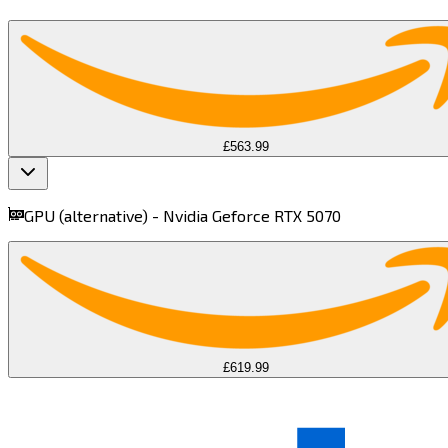
£563.99
GPU (alternative) -
Nvidia Geforce RTX 5070​​​​‌ ‍ ​‍​‍‌‍ ‌ ​‍‌‍‍‌‌‍‌ ‌‍‍‌‌‍ ‍​‍​‍​ ‍‍​‍​‍‌ ​ ‌‍​‌‌‍ ‍‌‍‍‌‌ ‌​‌ ‍‌​‍ ‍‌‍‍‌‌‍ ​‍​‍​‍ ​​‍​‍‌‍‍​‌ ​‍‌‍‌‌‌‍‌‍​‍​‍​ ‍‍​‍​‍​‍ ‌‍​‌‌‍‌​‌‍ ‌‌‍‍‌‌‍ ‍​‍ ‌‍‍‌‌‍ ‍‌ ‌​‌‍‌‌‌‍ ‍‌ ‌​​‍ ‌‍‌‌‌‍‌​‌‍‍‌‌ ‌​​‍ ‌‍ ‌‌‍ ‌‍‌​‌‍‌‌​ ‌‌ ​​‌ ​‍‌‍‌‌‌ ​ ‌‍‌‌‌‍ ‍‌ ‌​‌‍​‌‌ ‌​‌‍‍‌‌‍ ‌‍ ‍​ ‍ ‌‍‍‌‌‍‌​​ ‌​ ‌ ​ ‍​​ ‌​‌‍‌​‌‍‌‌​ ‌‌​ ​​‌‍​ ​‍ ‌​ ​​​ ‌‍‌‍​ ​ ‍​​‍ ‌​ ‌​​ ​‍​ ‌​‌‍‌‍​‍ ‌​ ‍​​ ​‍​ ‌‌‌‍​‍​‍ ‌​ ​ ​ ‍​‌‍‌‌‌‍​‍‌‍​‌​ ‍​​ ‌‍​ ​‍​ ​ ​ ​ ​ ‌‌‌‍​‌​ ‍ ‌ ‌​‌ ‍‌‌ ​​‌‍‌‌​ ‌‌‍‌ ‌ ​​‌ ‌‌​ ‍ ‌ ​​‌‍​‌‌ ‌​‌‍‍​​ ‌‌‍ ‍‌‍​‌‌‍ ‌‌‍‌‌​ ‌‍​‍‌‍​‌‌ ​ ‌‍‌‌‌‌‌‌‌ ​‍‌‍ ​​ ‌​‍‌‌​ ​‍‌​‌‍‌‍​‌‌‍‌​‌‍ ‌‌‍‍‌‌‍ ‍​‍‌‍‌‍‍‌‌‍‌​​ ‌​ ‌ ​ ‍​​ ‌​‌‍‌​‌‍‌‌​ ‌‌​ ​​‌‍​ ​‍ ‌​ ​​​ ‌‍‌‍​ ​ ‍​​‍ ‌​ ‌​​ ​‍​ ‌​‌‍‌‍​‍ ‌​ ‍​​ ​‍​ ‌‌‌‍​‍​‍ ‌​ ​ ​ ‍​‌‍‌‌‌‍​‍‌‍​‌​ ‍​​ ‌‍​ ​‍​ ​ ​ ​ ​ ‌‌‌‍​‌​‍‌‍‌ ‌​‌ ‍‌‌ ​​‌‍‌‌​ ‌‌‍‌ ‌ ​​‌ ‌‌​‍‌‍‌ ​​‌‍​‌‌ ‌​‌‍‍​​ ‌‌‍ ‍‌‍​‌‌‍ ‌‌‍‌‌​‍‌‍‌ ​​‌‍‌‌‌ ​‍‌ ​ ‌ ​​‌‍‌‌‌‍​ ‌ ‌​‌‍‍‌‌ ‌‍‌‍‌‌​ ‌‌ ​​‌ ‌‌‌‍​‍‌‍ ​‌‍‍‌‌ ​ ‌‍‍​‌‍‌‌‌‍‌​​‍​‍‌ ‌
£619.99