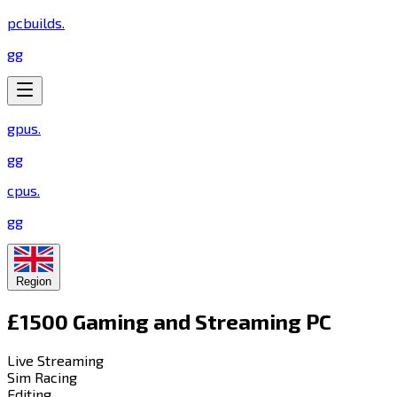
pcbuilds
.
gg
gpus
.
gg
cpus
.
gg
Region
£1500 Gaming and Streaming PC​​​​‌ ‍ ​‍​‍‌‍ ‌ ​‍‌‍‍‌‌‍‌ ‌‍‍‌‌‍ ‍​‍​‍​ ‍‍​‍​‍‌ ​ ‌‍​‌‌‍ ‍‌‍‍‌‌ ‌​‌ ‍‌​‍ ‍‌‍‍‌‌‍ ​‍​‍​‍ ​​‍​‍‌‍‍​‌ ​‍‌‍‌‌‌‍‌‍​‍​‍​ ‍‍​‍​‍​‍ ‌‍​‌‌‍‌​‌‍ ‌‌‍‍‌‌‍ ‍​‍ ‌‍‍‌‌‍ ‍‌ ‌​‌‍‌‌‌‍ ‍‌ ‌​​‍ ‌‍‌‌‌‍‌​‌‍‍‌‌ ‌​​‍ ‌‍ ‌‌‍ ‌‍‌​‌‍‌‌​ ‌‌ ​​‌ ​‍‌‍‌‌‌ ​ ‌‍‌‌‌‍ ‍‌ ‌​‌‍​‌‌ ‌​‌‍‍‌‌‍ ‌‍ ‍​ ‍ ‌‍‍‌‌‍‌​​ ‌​ ​‌​ ‌​​ ‍‌‌‍‌​‌‍‌‍​ ‌‍​ ​‌‌‍‌​​‍ ‌​ ​‌​ ​‌​ ‌ ‌‍​‌​‍ ‌​ ‌​‌‍‌‍​ ‌ ​ ​‍​‍ ‌‌‍​‌​ ​‌‌‍‌‍​ ‌‌​‍ ‌​ ‌​​ ‌‍​ ​‍​ ‌ ​ ‌‍‌‍​‌​ ‌​​ ​‍‌‍‌‍​ ‌‌‌‍‌‍‌‍‌​​ ‍ ‌ ‌​‌ ‍‌‌ ​​‌‍‌‌​ ‌‌‍​‍‌ ‌‌‌‍‍‌‌‍ ​‌‍‌​​ ‍ ‌ ​​‌‍​‌‌ ‌​‌‍‍​​ ‌‌‍‍‌​ ​‌​ ‍​‌‍ ‍‌‌ ‌‍ ‍‌‍​‌‌‍ ‌‌‍‌‌​‍‌‌​ ‌‌‌​​‍‌‌ ‌‍‍ ‌‍‌‌‌ ‍‌​‍‌‌​ ​ ‌​‌​​‍‌‌​ ​ ‌​‌​​‍‌‌​ ​‍​ ​‍‌‍‌‌‌‍ ‍​‍‌‌​ ​‍​ ​‍​‍‌‌​ ‌‌‌​‌​​‍ ‍‌ ‌‍‌‍​‌‌‍ ​‌ ‌‌‌‍‌‌​ ‌‍​‍‌‍​‌‌ ​ ‌‍‌‌‌‌‌‌‌ ​‍‌‍ ​​ ‌​‍‌‌​ ​‍‌​‌‍‌‍​‌‌‍‌​‌‍ ‌‌‍‍‌‌‍ ‍​‍‌‍‌‍‍‌‌‍‌​​ ‌​ ​‌​ ‌​​ ‍‌‌‍‌​‌‍‌‍​ ‌‍​ ​‌‌‍‌​​‍ ‌​ ​‌​ ​‌​ ‌ ‌‍​‌​‍ ‌​ ‌​‌‍‌‍​ ‌ ​ ​‍​‍ ‌‌‍​‌​ ​‌‌‍‌‍​ ‌‌​‍ ‌​ ‌​​ ‌‍​ ​‍​ ‌ ​ ‌‍‌‍​‌​ ‌​​ ​‍‌‍‌‍​ ‌‌‌‍‌‍‌‍‌​​‍‌‍‌ ‌​‌ ‍‌‌ ​​‌‍‌‌​ ‌‌‍​‍‌ ‌‌‌‍‍‌‌‍ ​‌‍‌​​‍‌‍‌ ​​‌‍​‌‌ ‌​‌‍‍​​ ‌‌‍‍‌​ ​‌​ ‍​‌‍ ‍‌‌ ‌‍ ‍‌‍​‌‌‍ ‌‌‍‌‌​‍‌‌​ ‌‌‌​​‍‌‌ ‌‍‍ ‌‍‌‌‌ ‍‌​‍‌‌​ ​ ‌​‌​​‍‌‌​ ​ ‌​‌​​‍‌‌​ ​‍​ ​‍‌‍‌‌‌‍ ‍​‍‌‌​ ​‍​ ​‍​‍‌‌​ ‌‌‌​‌​​‍ ‍‌ ‌‍‌‍​‌‌‍ ​‌ ‌‌‌‍‌‌​‍‌‍‌ ​​‌‍‌‌‌ ​‍‌ ​ ‌ ​​‌‍‌‌‌‍​ ‌ ‌​‌‍‍‌‌ ‌‍‌‍‌‌​ ‌‌ ​​‌ ‌‌‌‍​‍‌‍ ​‌‍‍‌‌ ​ ‌‍‍​‌‍‌‌‌‍‌​​‍​‍‌ ‌
Live Streaming​​​​‌ ‍ ​‍​‍‌‍ ‌ ​‍‌‍‍‌‌‍‌ ‌‍‍‌‌‍ ‍​‍​‍​ ‍‍​‍​‍‌ ​ ‌‍​‌‌‍ ‍‌‍‍‌‌ ‌​‌ ‍‌​‍ ‍‌‍‍‌‌‍ ​‍​‍​‍ ​​‍​‍‌‍‍​‌ ​‍‌‍‌‌‌‍‌‍​‍​‍​ ‍‍​‍​‍​‍ ‌‍​‌‌‍‌​‌‍ ‌‌‍‍‌‌‍ ‍​‍ ‌‍‍‌‌‍ ‍‌ ‌​‌‍‌‌‌‍ ‍‌ ‌​​‍ ‌‍‌‌‌‍‌​‌‍‍‌‌ ‌​​‍ ‌‍ ‌‌‍ ‌‍‌​‌‍‌‌​ ‌‌ ​​‌ ​‍‌‍‌‌‌ ​ ‌‍‌‌‌‍ ‍‌ ‌​‌‍​‌‌ ‌​‌‍‍‌‌‍ ‌‍ ‍​ ‍ ‌‍‍‌‌‍‌​​ ‌​ ​‌‌‍​‍​ ‌‍‌‍​‌‌‍​ ​ ​‌‌‍​‍​ ​‍​‍ ‌‌‍‌​​ ‌ ​ ‍​​ ‌‍​‍ ‌​ ‌​​ ‍​‌‍‌‌​ ‍‌​‍ ‌‌‍​‍​ ​‌‌‍‌‌‌‍‌​​‍ ‌​ ​​‌‍​‍​ ‍‌​ ‌ ‌‍​‍‌‍‌​​ ‌ ​ ‌ ​ ​‌‌‍‌​​ ​​‌‍‌​​ ‍ ‌ ‌​‌ ‍‌‌ ​​‌‍‌‌​ ‌‌ ‌​‌‍​‌‌‍‌ ​ ‍ ‌ ​​‌‍​‌‌ ‌​‌‍‍​​ ‌‌‍ ‍‌‍​‌‌‍ ‌‌‍‌‌​ ‌‍​‍‌‍​‌‌ ​ ‌‍‌‌‌‌‌‌‌ ​‍‌‍ ​​ ‌​‍‌‌​ ​‍‌​‌‍‌‍​‌‌‍‌​‌‍ ‌‌‍‍‌‌‍ ‍​‍‌‍‌‍‍‌‌‍‌​​ ‌​ ​‌‌‍​‍​ ‌‍‌‍​‌‌‍​ ​ ​‌‌‍​‍​ ​‍​‍ ‌‌‍‌​​ ‌ ​ ‍​​ ‌‍​‍ ‌​ ‌​​ ‍​‌‍‌‌​ ‍‌​‍ ‌‌‍​‍​ ​‌‌‍‌‌‌‍‌​​‍ ‌​ ​​‌‍​‍​ ‍‌​ ‌ ‌‍​‍‌‍‌​​ ‌ ​ ‌ ​ ​‌‌‍‌​​ ​​‌‍‌​​‍‌‍‌ ‌​‌ ‍‌‌ ​​‌‍‌‌​ ‌‌ ‌​‌‍​‌‌‍‌ ​‍‌‍‌ ​​‌‍​‌‌ ‌​‌‍‍​​ ‌‌‍ ‍‌‍​‌‌‍ ‌‌‍‌‌​‍‌‍‌ ​​‌‍‌‌‌ ​‍‌ ​ ‌ ​​‌‍‌‌‌‍​ ‌ ‌​‌‍‍‌‌ ‌‍‌‍‌‌​ ‌‌ ​​‌ ‌‌‌‍​‍‌‍ ​‌‍‍‌‌ ​ ‌‍‍​‌‍‌‌‌‍‌​​‍​‍‌ ‌
Sim Racing​​​​‌ ‍ ​‍​‍‌‍ ‌ ​‍‌‍‍‌‌‍‌ ‌‍‍‌‌‍ ‍​‍​‍​ ‍‍​‍​‍‌ ​ ‌‍​‌‌‍ ‍‌‍‍‌‌ ‌​‌ ‍‌​‍ ‍‌‍‍‌‌‍ ​‍​‍​‍ ​​‍​‍‌‍‍​‌ ​‍‌‍‌‌‌‍‌‍​‍​‍​ ‍‍​‍​‍​‍ ‌‍​‌‌‍‌​‌‍ ‌‌‍‍‌‌‍ ‍​‍ ‌‍‍‌‌‍ ‍‌ ‌​‌‍‌‌‌‍ ‍‌ ‌​​‍ ‌‍‌‌‌‍‌​‌‍‍‌‌ ‌​​‍ ‌‍ ‌‌‍ ‌‍‌​‌‍‌‌​ ‌‌ ​​‌ ​‍‌‍‌‌‌ ​ ‌‍‌‌‌‍ ‍‌ ‌​‌‍​‌‌ ‌​‌‍‍‌‌‍ ‌‍ ‍​ ‍ ‌‍‍‌‌‍‌​​ ‌​ ‌​​ ‌‍‌‍‌‌​ ‌​​ ​‍​ ‌ ​ ‌ ​ ‍‌​‍ ‌‌‍‌​‌‍‌‌​ ‍‌​ ‍​​‍ ‌​ ‌​‌‍‌​‌‍‌‍​ ‌‍​‍ ‌​ ‍‌‌‍​ ​ ‌​​ ​​​‍ ‌​ ‌‌‌‍‌​​ ​​​ ‌​​ ​‌​ ​‍‌‍​‌‌‍‌‍‌‍‌​​ ‌ ‌‍‌​‌‍‌‍​ ‍ ‌ ‌​‌ ‍‌‌ ​​‌‍‌‌​ ‌‌ ‌​‌‍​‌‌‍‌ ​ ‍ ‌ ​​‌‍​‌‌ ‌​‌‍‍​​ ‌‌‍ ‍‌‍​‌‌‍ ‌‌‍‌‌​ ‌‍​‍‌‍​‌‌ ​ ‌‍‌‌‌‌‌‌‌ ​‍‌‍ ​​ ‌​‍‌‌​ ​‍‌​‌‍‌‍​‌‌‍‌​‌‍ ‌‌‍‍‌‌‍ ‍​‍‌‍‌‍‍‌‌‍‌​​ ‌​ ‌​​ ‌‍‌‍‌‌​ ‌​​ ​‍​ ‌ ​ ‌ ​ ‍‌​‍ ‌‌‍‌​‌‍‌‌​ ‍‌​ ‍​​‍ ‌​ ‌​‌‍‌​‌‍‌‍​ ‌‍​‍ ‌​ ‍‌‌‍​ ​ ‌​​ ​​​‍ ‌​ ‌‌‌‍‌​​ ​​​ ‌​​ ​‌​ ​‍‌‍​‌‌‍‌‍‌‍‌​​ ‌ ‌‍‌​‌‍‌‍​‍‌‍‌ ‌​‌ ‍‌‌ ​​‌‍‌‌​ ‌‌ ‌​‌‍​‌‌‍‌ ​‍‌‍‌ ​​‌‍​‌‌ ‌​‌‍‍​​ ‌‌‍ ‍‌‍​‌‌‍ ‌‌‍‌‌​‍‌‍‌ ​​‌‍‌‌‌ ​‍‌ ​ ‌ ​​‌‍‌‌‌‍​ ‌ ‌​‌‍‍‌‌ ‌‍‌‍‌‌​ ‌‌ ​​‌ ‌‌‌‍​‍‌‍ ​‌‍‍‌‌ ​ ‌‍‍​‌‍‌‌‌‍‌​​‍​‍‌ ‌
Editing​​​​‌ ‍ ​‍​‍‌‍ ‌ ​‍‌‍‍‌‌‍‌ ‌‍‍‌‌‍ ‍​‍​‍​ ‍‍​‍​‍‌ ​ ‌‍​‌‌‍ ‍‌‍‍‌‌ ‌​‌ ‍‌​‍ ‍‌‍‍‌‌‍ ​‍​‍​‍ ​​‍​‍‌‍‍​‌ ​‍‌‍‌‌‌‍‌‍​‍​‍​ ‍‍​‍​‍​‍ ‌‍​‌‌‍‌​‌‍ ‌‌‍‍‌‌‍ ‍​‍ ‌‍‍‌‌‍ ‍‌ ‌​‌‍‌‌‌‍ ‍‌ ‌​​‍ ‌‍‌‌‌‍‌​‌‍‍‌‌ ‌​​‍ ‌‍ ‌‌‍ ‌‍‌​‌‍‌‌​ ‌‌ ​​‌ ​‍‌‍‌‌‌ ​ ‌‍‌‌‌‍ ‍‌ ‌​‌‍​‌‌ ‌​‌‍‍‌‌‍ ‌‍ ‍​ ‍ ‌‍‍‌‌‍‌​​ ‌‌‍‌​​ ‌ ‌‍​‍‌‍‌​​ ​‌‌‍​ ​ ‌‍​ ‌​​‍ ‌​ ​‍​ ‌ ​ ‌​​ ‍‌​‍ ‌​ ‌​​ ​‍​ ​ ​ ‍‌​‍ ‌​ ‍​​ ​​​ ‌​‌‍‌‍​‍ ‌​ ‌‍‌‍‌‍‌‍​ ​ ‌‌​ ‌‌‌‍‌​​ ​‌​ ‌ ‌‍​‍‌‍​‍‌‍‌‌​ ​‌​ ‍ ‌ ‌​‌ ‍‌‌ ​​‌‍‌‌​ ‌‌ ‌​‌‍​‌‌‍‌ ​ ‍ ‌ ​​‌‍​‌‌ ‌​‌‍‍​​ ‌‌‍ ‍‌‍​‌‌‍ ‌‌‍‌‌​ ‌‍​‍‌‍​‌‌ ​ ‌‍‌‌‌‌‌‌‌ ​‍‌‍ ​​ ‌​‍‌‌​ ​‍‌​‌‍‌‍​‌‌‍‌​‌‍ ‌‌‍‍‌‌‍ ‍​‍‌‍‌‍‍‌‌‍‌​​ ‌‌‍‌​​ ‌ ‌‍​‍‌‍‌​​ ​‌‌‍​ ​ ‌‍​ ‌​​‍ ‌​ ​‍​ ‌ ​ ‌​​ ‍‌​‍ ‌​ ‌​​ ​‍​ ​ ​ ‍‌​‍ ‌​ ‍​​ ​​​ ‌​‌‍‌‍​‍ ‌​ ‌‍‌‍‌‍‌‍​ ​ ‌‌​ ‌‌‌‍‌​​ ​‌​ ‌ ‌‍​‍‌‍​‍‌‍‌‌​ ​‌​‍‌‍‌ ‌​‌ ‍‌‌ ​​‌‍‌‌​ ‌‌ ‌​‌‍​‌‌‍‌ ​‍‌‍‌ ​​‌‍​‌‌ ‌​‌‍‍​​ ‌‌‍ ‍‌‍​‌‌‍ ‌‌‍‌‌​‍‌‍‌ ​​‌‍‌‌‌ ​‍‌ ​ ‌ ​​‌‍‌‌‌‍​ ‌ ‌​‌‍‍‌‌ ‌‍‌‍‌‌​ ‌‌ ​​‌ ‌‌‌‍​‍‌‍ ​‌‍‍‌‌ ​ ‌‍‍​‌‍‌‌‌‍‌​​‍​‍‌ ‌