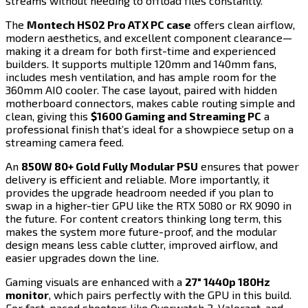
streams without needing to offload files constantly.​​​​‌ ‍ ​‍​‍‌‍ ‌ ​‍‌‍‍‌‌‍‌ ‌‍‍‌‌‍ ‍​‍​‍​ ‍‍​‍​‍‌ ​ ‌‍​‌‌‍ ‍‌‍‍‌‌ ‌​‌ ‍‌​‍ ‍‌‍‍‌‌‍ ​‍​‍​‍ ​​‍​‍‌‍‍​‌ ​‍‌‍‌‌‌‍‌‍​‍​‍​ ‍‍​‍​‍​‍ ‌‍​‌‌‍‌​‌‍ ‌‌‍‍‌‌‍ ‍​‍ ‌‍‍‌‌‍ ‍‌ ‌​‌‍‌‌‌‍ ‍‌ ‌​​‍ ‌‍‌‌‌‍‌​‌‍‍‌‌ ‌​​‍ ‌‍ ‌‌‍ ‌‍‌​‌‍‌‌​ ‌‌ ​​‌ ​‍‌‍‌‌‌ ​ ‌‍‌‌‌‍ ‍‌ ‌​‌‍​‌‌ ‌​‌‍‍‌‌‍ ‌‍ ‍​ ‍ ‌‍‍‌‌‍‌​​ ‌​ ​‌​ ‌​​ ‍‌‌‍‌​‌‍‌‍​ ‌‍​ ​‌‌‍‌​​‍ ‌​ ​‌​ ​‌​ ‌ ‌‍​‌​‍ ‌​ ‌​‌‍‌‍​ ‌ ​ ​‍​‍ ‌‌‍​‌​ ​‌‌‍‌‍​ ‌‌​‍ ‌​ ‌​​ ‌‍​ ​‍​ ‌ ​ ‌‍‌‍​‌​ ‌​​ ​‍‌‍‌‍​ ‌‌‌‍‌‍‌‍‌​​ ‍ ‌ ‌​‌ ‍‌‌ ​​‌‍‌‌​ ‌‌‍​‍‌ ‌‌‌‍‍‌‌‍ ​‌‍‌​​ ‍ ‌ ​​‌‍​‌‌ ‌​‌‍‍​​ ‌‌‍‍‌​ ​‌​ ‍​‌‍ ‍‌‌ ‌‍ ​‌‍ ‌‍ ‍‌‍‌ ‌‌ ‌‍‌​‌‍‌‌‌ ​ ‌‍​ ​‍‌‌​ ‌‌‌​​‍‌‌ ‌‍‍ ‌‍‌‌‌ ‍‌​‍‌‌​ ​ ‌​‌​​‍‌‌​ ​ ‌​‌​​‍‌‌​ ​‍​ ​‍‌‍‌‌‌‍ ‍​‍‌‌​ ​‍​ ​‍​‍‌‌​ ‌‌‌​‌​​‍ ‍‌ ‌‍‌‍​‌‌‍ ​‌ ‌‌‌‍‌‌​‍‌‌​ ‌‌‌​​‍‌‌ ‌‍‍ ‌‍‌‌‌ ‍‌​‍‌‌​ ​ ‌​‌​​‍‌‌​ ​ ‌​‌​​‍‌‌​ ​‍​ ​‍‌‍​‍​ ​‍‌‍​‌​ ‍‌​ ‌​​ ‌ ‌‍‌‌​ ‌​‌‍‌‌​ ‌ ​ ​‍​ ‌‌​‍‌‌​ ​‍​ ​‍​‍‌‌​ ‌‌‌​‌​​‍ ‍‌‍​ ‌‍‍​‌‍‍‌‌‍ ​‌‍‌​‌ ​‍‌‍‌‌‌‍ ‍​‍‌‌​ ‌‌‌​​‍‌‌ ‌‍‍ ‌‍‌‌‌ ‍‌​‍‌‌​ ​ ‌​‌​​‍‌‌​ ​ ‌​‌​​‍‌‌​ ​‍​ ​‍‌‍‌‌​ ​​​ ‍​​ ‌ ‌‍​‍‌‍‌​​ ​‍​ ‌​‌‍‌‍‌‍‌‍‌‍‌‌‌‍​ ​‍‌‌​ ​‍​ ​‍​‍‌‌​ ‌‌‌​‌​​‍ ‍‌ ‌​‌‍‌‌‌ ‍​‌ ‌​​ ‌‍​‍‌‍​‌‌ ​ ‌‍‌‌‌‌‌‌‌ ​‍‌‍ ​​ ‌​‍‌‌​ ​‍‌​‌‍‌‍​‌‌‍‌​‌‍ ‌‌‍‍‌‌‍ ‍​‍‌‍‌‍‍‌‌‍‌​​ ‌​ ​‌​ ‌​​ ‍‌‌‍‌​‌‍‌‍​ ‌‍​ ​‌‌‍‌​​‍ ‌​ ​‌​ ​‌​ ‌ ‌‍​‌​‍ ‌​ ‌​‌‍‌‍​ ‌ ​ ​‍​‍ ‌‌‍​‌​ ​‌‌‍‌‍​ ‌‌​‍ ‌​ ‌​​ ‌‍​ ​‍​ ‌ ​ ‌‍‌‍​‌​ ‌​​ ​‍‌‍‌‍​ ‌‌‌‍‌‍‌‍‌​​‍‌‍‌ ‌​‌ ‍‌‌ ​​‌‍‌‌​ ‌‌‍​‍‌ ‌‌‌‍‍‌‌‍ ​‌‍‌​​‍‌‍‌ ​​‌‍​‌‌ ‌​‌‍‍​​ ‌‌‍‍‌​ ​‌​ ‍​‌‍ ‍‌‌ ‌‍ ​‌‍ ‌‍ ‍‌‍‌ ‌‌ ‌‍‌​‌‍‌‌‌ ​ ‌‍​ ​‍‌‌​ ‌‌‌​​‍‌‌ ‌‍‍ ‌‍‌‌‌ ‍‌​‍‌‌​ ​ ‌​‌​​‍‌‌​ ​ ‌​‌​​‍‌‌​ ​‍​ ​‍‌‍‌‌‌‍ ‍​‍‌‌​ ​‍​ ​‍​‍‌‌​ ‌‌‌​‌​​‍ ‍‌ ‌‍‌‍​‌‌‍ ​‌ ‌‌‌‍‌‌​‍‌‌​ ‌‌‌​​‍‌‌ ‌‍‍ ‌‍‌‌‌ ‍‌​‍‌‌​ ​ ‌​‌​​‍‌‌​ ​ ‌​‌​​‍‌‌​ ​‍​ ​‍‌‍​‍​ ​‍‌‍​‌​ ‍‌​ ‌​​ ‌ ‌‍‌‌​ ‌​‌‍‌‌​ ‌ ​ ​‍​ ‌‌​‍‌‌​ ​‍​ ​‍​‍‌‌​ ‌‌‌​‌​​‍ ‍‌‍​ ‌‍‍​‌‍‍‌‌‍ ​‌‍‌​‌ ​‍‌‍‌‌‌‍ ‍​‍‌‌​ ‌‌‌​​‍‌‌ ‌‍‍ ‌‍‌‌‌ ‍‌​‍‌‌​ ​ ‌​‌​​‍‌‌​ ​ ‌​‌​​‍‌‌​ ​‍​ ​‍‌‍‌‌​ ​​​ ‍​​ ‌ ‌‍​‍‌‍‌​​ ​‍​ ‌​‌‍‌‍‌‍‌‍‌‍‌‌‌‍​ ​‍‌‌​ ​‍​ ​‍​‍‌‌​ ‌‌‌​‌​​‍ ‍‌ ‌​‌‍‌‌‌ ‍​‌ ‌​​‍‌‍‌ ​​‌‍‌‌‌ ​‍‌ ​ ‌ ​​‌‍‌‌‌‍​ ‌ ‌​‌‍‍‌‌ ‌‍‌‍‌‌​ ‌‌ ​​‌ ‌‌‌‍​‍‌‍ ​‌‍‍‌‌ ​ ‌‍‍​‌‍‌‌‌‍‌​​‍​‍‌ ‌
The ​​​​‌ ‍ ​‍​‍‌‍ ‌ ​‍‌‍‍‌‌‍‌ ‌‍‍‌‌‍ ‍​‍​‍​ ‍‍​‍​‍‌ ​ ‌‍​‌‌‍ ‍‌‍‍‌‌ ‌​‌ ‍‌​‍ ‍‌‍‍‌‌‍ ​‍​‍​‍ ​​‍​‍‌‍‍​‌ ​‍‌‍‌‌‌‍‌‍​‍​‍​ ‍‍​‍​‍​‍ ‌‍​‌‌‍‌​‌‍ ‌‌‍‍‌‌‍ ‍​‍ ‌‍‍‌‌‍ ‍‌ ‌​‌‍‌‌‌‍ ‍‌ ‌​​‍ ‌‍‌‌‌‍‌​‌‍‍‌‌ ‌​​‍ ‌‍ ‌‌‍ ‌‍‌​‌‍‌‌​ ‌‌ ​​‌ ​‍‌‍‌‌‌ ​ ‌‍‌‌‌‍ ‍‌ ‌​‌‍​‌‌ ‌​‌‍‍‌‌‍ ‌‍ ‍​ ‍ ‌‍‍‌‌‍‌​​ ‌​ ​‌​ ‌​​ ‍‌‌‍‌​‌‍‌‍​ ‌‍​ ​‌‌‍‌​​‍ ‌​ ​‌​ ​‌​ ‌ ‌‍​‌​‍ ‌​ ‌​‌‍‌‍​ ‌ ​ ​‍​‍ ‌‌‍​‌​ ​‌‌‍‌‍​ ‌‌​‍ ‌​ ‌​​ ‌‍​ ​‍​ ‌ ​ ‌‍‌‍​‌​ ‌​​ ​‍‌‍‌‍​ ‌‌‌‍‌‍‌‍‌​​ ‍ ‌ ‌​‌ ‍‌‌ ​​‌‍‌‌​ ‌‌‍​‍‌ ‌‌‌‍‍‌‌‍ ​‌‍‌​​ ‍ ‌ ​​‌‍​‌‌ ‌​‌‍‍​​ ‌‌‍‍‌​ ​‌​ ‍​‌‍ ‍‌‌ ‌‍ ​‌‍ ‌‍ ‍‌‍‌ ‌‌ ‌‍‌​‌‍‌‌‌ ​ ‌‍​ ​‍‌‌​ ‌‌‌​​‍‌‌ ‌‍‍ ‌‍‌‌‌ ‍‌​‍‌‌​ ​ ‌​‌​​‍‌‌​ ​ ‌​‌​​‍‌‌​ ​‍​ ​‍‌‍‌‌‌‍ ‍​‍‌‌​ ​‍​ ​‍​‍‌‌​ ‌‌‌​‌​​‍ ‍‌ ‌‍‌‍​‌‌‍ ​‌ ‌‌‌‍‌‌​‍‌‌​ ‌‌‌​​‍‌‌ ‌‍‍ ‌‍‌‌‌ ‍‌​‍‌‌​ ​ ‌​‌​​‍‌‌​ ​ ‌​‌​​‍‌‌​ ​‍​ ​‍‌‍​‌‌‍‌‌​ ‍​‌‍‌​​ ‌​‌‍‌​​ ‌​​ ‌‌​ ‍‌‌‍​‍‌‍​‌​ ​‌​‍‌‌​ ​‍​ ​‍​‍‌‌​ ‌‌‌​‌​​‍ ‍‌‍​ ‌‍‍​‌‍‍‌‌‍ ​‌‍‌​‌ ​‍‌‍‌‌‌‍ ‍​‍‌‌​ ‌‌‌​​‍‌‌ ‌‍‍ ‌‍‌‌‌ ‍‌​‍‌‌​ ​ ‌​‌​​‍‌‌​ ​ ‌​‌​​‍‌‌​ ​‍​ ​‍‌‍‌‌​ ​‍​ ‌‌‌‍‌‍​ ‌‌‌‍​‍​ ‌‍​ ‍​​ ‌‌​ ​​​ ​‌​ ‌ ​‍‌‌​ ​‍​ ​‍​‍‌‌​ ‌‌‌​‌​​‍ ‍‌ ‌​‌‍‌‌‌ ‍​‌ ‌​​ ‌‍​‍‌‍​‌‌ ​ ‌‍‌‌‌‌‌‌‌ ​‍‌‍ ​​ ‌​‍‌‌​ ​‍‌​‌‍‌‍​‌‌‍‌​‌‍ ‌‌‍‍‌‌‍ ‍​‍‌‍‌‍‍‌‌‍‌​​ ‌​ ​‌​ ‌​​ ‍‌‌‍‌​‌‍‌‍​ ‌‍​ ​‌‌‍‌​​‍ ‌​ ​‌​ ​‌​ ‌ ‌‍​‌​‍ ‌​ ‌​‌‍‌‍​ ‌ ​ ​‍​‍ ‌‌‍​‌​ ​‌‌‍‌‍​ ‌‌​‍ ‌​ ‌​​ ‌‍​ ​‍​ ‌ ​ ‌‍‌‍​‌​ ‌​​ ​‍‌‍‌‍​ ‌‌‌‍‌‍‌‍‌​​‍‌‍‌ ‌​‌ ‍‌‌ ​​‌‍‌‌​ ‌‌‍​‍‌ ‌‌‌‍‍‌‌‍ ​‌‍‌​​‍‌‍‌ ​​‌‍​‌‌ ‌​‌‍‍​​ ‌‌‍‍‌​ ​‌​ ‍​‌‍ ‍‌‌ ‌‍ ​‌‍ ‌‍ ‍‌‍‌ ‌‌ ‌‍‌​‌‍‌‌‌ ​ ‌‍​ ​‍‌‌​ ‌‌‌​​‍‌‌ ‌‍‍ ‌‍‌‌‌ ‍‌​‍‌‌​ ​ ‌​‌​​‍‌‌​ ​ ‌​‌​​‍‌‌​ ​‍​ ​‍‌‍‌‌‌‍ ‍​‍‌‌​ ​‍​ ​‍​‍‌‌​ ‌‌‌​‌​​‍ ‍‌ ‌‍‌‍​‌‌‍ ​‌ ‌‌‌‍‌‌​‍‌‌​ ‌‌‌​​‍‌‌ ‌‍‍ ‌‍‌‌‌ ‍‌​‍‌‌​ ​ ‌​‌​​‍‌‌​ ​ ‌​‌​​‍‌‌​ ​‍​ ​‍‌‍​‌‌‍‌‌​ ‍​‌‍‌​​ ‌​‌‍‌​​ ‌​​ ‌‌​ ‍‌‌‍​‍‌‍​‌​ ​‌​‍‌‌​ ​‍​ ​‍​‍‌‌​ ‌‌‌​‌​​‍ ‍‌‍​ ‌‍‍​‌‍‍‌‌‍ ​‌‍‌​‌ ​‍‌‍‌‌‌‍ ‍​‍‌‌​ ‌‌‌​​‍‌‌ ‌‍‍ ‌‍‌‌‌ ‍‌​‍‌‌​ ​ ‌​‌​​‍‌‌​ ​ ‌​‌​​‍‌‌​ ​‍​ ​‍‌‍‌‌​ ​‍​ ‌‌‌‍‌‍​ ‌‌‌‍​‍​ ‌‍​ ‍​​ ‌‌​ ​​​ ​‌​ ‌ ​‍‌‌​ ​‍​ ​‍​‍‌‌​ ‌‌‌​‌​​‍ ‍‌ ‌​‌‍‌‌‌ ‍​‌ ‌​​‍‌‍‌ ​​‌‍‌‌‌ ​‍‌ ​ ‌ ​​‌‍‌‌‌‍​ ‌ ‌​‌‍‍‌‌ ‌‍‌‍‌‌​ ‌‌ ​​‌ ‌‌‌‍​‍‌‍ ​‌‍‍‌‌ ​ ‌‍‍​‌‍‌‌‌‍‌​​‍​‍‌ ‌
Montech HS02 Pro ATX PC case​​​​‌ ‍ ​‍​‍‌‍ ‌ ​‍‌‍‍‌‌‍‌ ‌‍‍‌‌‍ ‍​‍​‍​ ‍‍​‍​‍‌ ​ ‌‍​‌‌‍ ‍‌‍‍‌‌ ‌​‌ ‍‌​‍ ‍‌‍‍‌‌‍ ​‍​‍​‍ ​​‍​‍‌‍‍​‌ ​‍‌‍‌‌‌‍‌‍​‍​‍​ ‍‍​‍​‍​‍ ‌‍​‌‌‍‌​‌‍ ‌‌‍‍‌‌‍ ‍​‍ ‌‍‍‌‌‍ ‍‌ ‌​‌‍‌‌‌‍ ‍‌ ‌​​‍ ‌‍‌‌‌‍‌​‌‍‍‌‌ ‌​​‍ ‌‍ ‌‌‍ ‌‍‌​‌‍‌‌​ ‌‌ ​​‌ ​‍‌‍‌‌‌ ​ ‌‍‌‌‌‍ ‍‌ ‌​‌‍​‌‌ ‌​‌‍‍‌‌‍ ‌‍ ‍​ ‍ ‌‍‍‌‌‍‌​​ ‌​ ​‌​ ‌​​ ‍‌‌‍‌​‌‍‌‍​ ‌‍​ ​‌‌‍‌​​‍ ‌​ ​‌​ ​‌​ ‌ ‌‍​‌​‍ ‌​ ‌​‌‍‌‍​ ‌ ​ ​‍​‍ ‌‌‍​‌​ ​‌‌‍‌‍​ ‌‌​‍ ‌​ ‌​​ ‌‍​ ​‍​ ‌ ​ ‌‍‌‍​‌​ ‌​​ ​‍‌‍‌‍​ ‌‌‌‍‌‍‌‍‌​​ ‍ ‌ ‌​‌ ‍‌‌ ​​‌‍‌‌​ ‌‌‍​‍‌ ‌‌‌‍‍‌‌‍ ​‌‍‌​​ ‍ ‌ ​​‌‍​‌‌ ‌​‌‍‍​​ ‌‌‍‍‌​ ​‌​ ‍​‌‍ ‍‌‌ ‌‍ ​‌‍ ‌‍ ‍‌‍‌ ‌‌ ‌‍‌​‌‍‌‌‌ ​ ‌‍​ ​‍‌‌​ ‌‌‌​​‍‌‌ ‌‍‍ ‌‍‌‌‌ ‍‌​‍‌‌​ ​ ‌​‌​​‍‌‌​ ​ ‌​‌​​‍‌‌​ ​‍​ ​‍‌‍‌‌‌‍ ‍​‍‌‌​ ​‍​ ​‍​‍‌‌​ ‌‌‌​‌​​‍ ‍‌ ‌‍‌‍​‌‌‍ ​‌ ‌‌‌‍‌‌​‍‌‌​ ‌‌‌​​‍‌‌ ‌‍‍ ‌‍‌‌‌ ‍‌​‍‌‌​ ​ ‌​‌​​‍‌‌​ ​ ‌​‌​​‍‌‌​ ​‍​ ​‍‌‍​‌‌‍‌‌​ ‍​‌‍‌​​ ‌​‌‍‌​​ ‌​​ ‌‌​ ‍‌‌‍​‍‌‍​‌​ ​‌​‍‌‌​ ​‍​ ​‍​‍‌‌​ ‌‌‌​‌​​‍ ‍‌‍​ ‌‍‍​‌‍‍‌‌‍ ​‌‍‌​‌ ​‍‌‍‌‌‌‍ ‍​‍‌‌​ ‌‌‌​​‍‌‌ ‌‍‍ ‌‍‌‌‌ ‍‌​‍‌‌​ ​ ‌​‌​​‍‌‌​ ​ ‌​‌​​‍‌‌​ ​‍​ ​‍​ ​‌‌‍​‍​ ‍​​ ​‌​ ‌​​ ‌‌​ ‌ ​ ‍‌​ ‍​​ ‌ ‌‍​‌‌‍‌​​‍‌‌​ ​‍​ ​‍​‍‌‌​ ‌‌‌​‌​​‍ ‍‌ ‌​‌‍‌‌‌ ‍​‌ ‌​​ ‌‍​‍‌‍​‌‌ ​ ‌‍‌‌‌‌‌‌‌ ​‍‌‍ ​​ ‌​‍‌‌​ ​‍‌​‌‍‌‍​‌‌‍‌​‌‍ ‌‌‍‍‌‌‍ ‍​‍‌‍‌‍‍‌‌‍‌​​ ‌​ ​‌​ ‌​​ ‍‌‌‍‌​‌‍‌‍​ ‌‍​ ​‌‌‍‌​​‍ ‌​ ​‌​ ​‌​ ‌ ‌‍​‌​‍ ‌​ ‌​‌‍‌‍​ ‌ ​ ​‍​‍ ‌‌‍​‌​ ​‌‌‍‌‍​ ‌‌​‍ ‌​ ‌​​ ‌‍​ ​‍​ ‌ ​ ‌‍‌‍​‌​ ‌​​ ​‍‌‍‌‍​ ‌‌‌‍‌‍‌‍‌​​‍‌‍‌ ‌​‌ ‍‌‌ ​​‌‍‌‌​ ‌‌‍​‍‌ ‌‌‌‍‍‌‌‍ ​‌‍‌​​‍‌‍‌ ​​‌‍​‌‌ ‌​‌‍‍​​ ‌‌‍‍‌​ ​‌​ ‍​‌‍ ‍‌‌ ‌‍ ​‌‍ ‌‍ ‍‌‍‌ ‌‌ ‌‍‌​‌‍‌‌‌ ​ ‌‍​ ​‍‌‌​ ‌‌‌​​‍‌‌ ‌‍‍ ‌‍‌‌‌ ‍‌​‍‌‌​ ​ ‌​‌​​‍‌‌​ ​ ‌​‌​​‍‌‌​ ​‍​ ​‍‌‍‌‌‌‍ ‍​‍‌‌​ ​‍​ ​‍​‍‌‌​ ‌‌‌​‌​​‍ ‍‌ ‌‍‌‍​‌‌‍ ​‌ ‌‌‌‍‌‌​‍‌‌​ ‌‌‌​​‍‌‌ ‌‍‍ ‌‍‌‌‌ ‍‌​‍‌‌​ ​ ‌​‌​​‍‌‌​ ​ ‌​‌​​‍‌‌​ ​‍​ ​‍‌‍​‌‌‍‌‌​ ‍​‌‍‌​​ ‌​‌‍‌​​ ‌​​ ‌‌​ ‍‌‌‍​‍‌‍​‌​ ​‌​‍‌‌​ ​‍​ ​‍​‍‌‌​ ‌‌‌​‌​​‍ ‍‌‍​ ‌‍‍​‌‍‍‌‌‍ ​‌‍‌​‌ ​‍‌‍‌‌‌‍ ‍​‍‌‌​ ‌‌‌​​‍‌‌ ‌‍‍ ‌‍‌‌‌ ‍‌​‍‌‌​ ​ ‌​‌​​‍‌‌​ ​ ‌​‌​​‍‌‌​ ​‍​ ​‍​ ​‌‌‍​‍​ ‍​​ ​‌​ ‌​​ ‌‌​ ‌ ​ ‍‌​ ‍​​ ‌ ‌‍​‌‌‍‌​​‍‌‌​ ​‍​ ​‍​‍‌‌​ ‌‌‌​‌​​‍ ‍‌ ‌​‌‍‌‌‌ ‍​‌ ‌​​‍‌‍‌ ​​‌‍‌‌‌ ​‍‌ ​ ‌ ​​‌‍‌‌‌‍​ ‌ ‌​‌‍‍‌‌ ‌‍‌‍‌‌​ ‌‌ ​​‌ ‌‌‌‍​‍‌‍ ​‌‍‍‌‌ ​ ‌‍‍​‌‍‌‌‌‍‌​​‍​‍‌ ‌
offers clean airflow,
modern aesthetics, and excellent component clearance—
making it a dream for both first-time and experienced
builders. It supports multiple 120mm and 140mm fans,
includes mesh ventilation, and has ample room for the
360mm AIO cooler. The case layout, paired with hidden
motherboard connectors, makes cable routing simple and
clean, giving this ​​​​‌ ‍ ​‍​‍‌‍ ‌ ​‍‌‍‍‌‌‍‌ ‌‍‍‌‌‍ ‍​‍​‍​ ‍‍​‍​‍‌ ​ ‌‍​‌‌‍ ‍‌‍‍‌‌ ‌​‌ ‍‌​‍ ‍‌‍‍‌‌‍ ​‍​‍​‍ ​​‍​‍‌‍‍​‌ ​‍‌‍‌‌‌‍‌‍​‍​‍​ ‍‍​‍​‍​‍ ‌‍​‌‌‍‌​‌‍ ‌‌‍‍‌‌‍ ‍​‍ ‌‍‍‌‌‍ ‍‌ ‌​‌‍‌‌‌‍ ‍‌ ‌​​‍ ‌‍‌‌‌‍‌​‌‍‍‌‌ ‌​​‍ ‌‍ ‌‌‍ ‌‍‌​‌‍‌‌​ ‌‌ ​​‌ ​‍‌‍‌‌‌ ​ ‌‍‌‌‌‍ ‍‌ ‌​‌‍​‌‌ ‌​‌‍‍‌‌‍ ‌‍ ‍​ ‍ ‌‍‍‌‌‍‌​​ ‌​ ​‌​ ‌​​ ‍‌‌‍‌​‌‍‌‍​ ‌‍​ ​‌‌‍‌​​‍ ‌​ ​‌​ ​‌​ ‌ ‌‍​‌​‍ ‌​ ‌​‌‍‌‍​ ‌ ​ ​‍​‍ ‌‌‍​‌​ ​‌‌‍‌‍​ ‌‌​‍ ‌​ ‌​​ ‌‍​ ​‍​ ‌ ​ ‌‍‌‍​‌​ ‌​​ ​‍‌‍‌‍​ ‌‌‌‍‌‍‌‍‌​​ ‍ ‌ ‌​‌ ‍‌‌ ​​‌‍‌‌​ ‌‌‍​‍‌ ‌‌‌‍‍‌‌‍ ​‌‍‌​​ ‍ ‌ ​​‌‍​‌‌ ‌​‌‍‍​​ ‌‌‍‍‌​ ​‌​ ‍​‌‍ ‍‌‌ ‌‍ ​‌‍ ‌‍ ‍‌‍‌ ‌‌ ‌‍‌​‌‍‌‌‌ ​ ‌‍​ ​‍‌‌​ ‌‌‌​​‍‌‌ ‌‍‍ ‌‍‌‌‌ ‍‌​‍‌‌​ ​ ‌​‌​​‍‌‌​ ​ ‌​‌​​‍‌‌​ ​‍​ ​‍‌‍‌‌‌‍ ‍​‍‌‌​ ​‍​ ​‍​‍‌‌​ ‌‌‌​‌​​‍ ‍‌ ‌‍‌‍​‌‌‍ ​‌ ‌‌‌‍‌‌​‍‌‌​ ‌‌‌​​‍‌‌ ‌‍‍ ‌‍‌‌‌ ‍‌​‍‌‌​ ​ ‌​‌​​‍‌‌​ ​ ‌​‌​​‍‌‌​ ​‍​ ​‍‌‍​‌‌‍‌‌​ ‍​‌‍‌​​ ‌​‌‍‌​​ ‌​​ ‌‌​ ‍‌‌‍​‍‌‍​‌​ ​‌​‍‌‌​ ​‍​ ​‍​‍‌‌​ ‌‌‌​‌​​‍ ‍‌‍​ ‌‍‍​‌‍‍‌‌‍ ​‌‍‌​‌ ​‍‌‍‌‌‌‍ ‍​‍‌‌​ ‌‌‌​​‍‌‌ ‌‍‍ ‌‍‌‌‌ ‍‌​‍‌‌​ ​ ‌​‌​​‍‌‌​ ​ ‌​‌​​‍‌‌​ ​‍​ ​‍‌‍​‌‌‍‌​‌‍​ ​ ​‌‌‍‌‌‌‍​‌​ ‌ ‌‍‌​​ ‌‍​ ‌​​ ​‌​ ​‌​‍‌‌​ ​‍​ ​‍​‍‌‌​ ‌‌‌​‌​​‍ ‍‌ ‌​‌‍‌‌‌ ‍​‌ ‌​​ ‌‍​‍‌‍​‌‌ ​ ‌‍‌‌‌‌‌‌‌ ​‍‌‍ ​​ ‌​‍‌‌​ ​‍‌​‌‍‌‍​‌‌‍‌​‌‍ ‌‌‍‍‌‌‍ ‍​‍‌‍‌‍‍‌‌‍‌​​ ‌​ ​‌​ ‌​​ ‍‌‌‍‌​‌‍‌‍​ ‌‍​ ​‌‌‍‌​​‍ ‌​ ​‌​ ​‌​ ‌ ‌‍​‌​‍ ‌​ ‌​‌‍‌‍​ ‌ ​ ​‍​‍ ‌‌‍​‌​ ​‌‌‍‌‍​ ‌‌​‍ ‌​ ‌​​ ‌‍​ ​‍​ ‌ ​ ‌‍‌‍​‌​ ‌​​ ​‍‌‍‌‍​ ‌‌‌‍‌‍‌‍‌​​‍‌‍‌ ‌​‌ ‍‌‌ ​​‌‍‌‌​ ‌‌‍​‍‌ ‌‌‌‍‍‌‌‍ ​‌‍‌​​‍‌‍‌ ​​‌‍​‌‌ ‌​‌‍‍​​ ‌‌‍‍‌​ ​‌​ ‍​‌‍ ‍‌‌ ‌‍ ​‌‍ ‌‍ ‍‌‍‌ ‌‌ ‌‍‌​‌‍‌‌‌ ​ ‌‍​ ​‍‌‌​ ‌‌‌​​‍‌‌ ‌‍‍ ‌‍‌‌‌ ‍‌​‍‌‌​ ​ ‌​‌​​‍‌‌​ ​ ‌​‌​​‍‌‌​ ​‍​ ​‍‌‍‌‌‌‍ ‍​‍‌‌​ ​‍​ ​‍​‍‌‌​ ‌‌‌​‌​​‍ ‍‌ ‌‍‌‍​‌‌‍ ​‌ ‌‌‌‍‌‌​‍‌‌​ ‌‌‌​​‍‌‌ ‌‍‍ ‌‍‌‌‌ ‍‌​‍‌‌​ ​ ‌​‌​​‍‌‌​ ​ ‌​‌​​‍‌‌​ ​‍​ ​‍‌‍​‌‌‍‌‌​ ‍​‌‍‌​​ ‌​‌‍‌​​ ‌​​ ‌‌​ ‍‌‌‍​‍‌‍​‌​ ​‌​‍‌‌​ ​‍​ ​‍​‍‌‌​ ‌‌‌​‌​​‍ ‍‌‍​ ‌‍‍​‌‍‍‌‌‍ ​‌‍‌​‌ ​‍‌‍‌‌‌‍ ‍​‍‌‌​ ‌‌‌​​‍‌‌ ‌‍‍ ‌‍‌‌‌ ‍‌​‍‌‌​ ​ ‌​‌​​‍‌‌​ ​ ‌​‌​​‍‌‌​ ​‍​ ​‍‌‍​‌‌‍‌​‌‍​ ​ ​‌‌‍‌‌‌‍​‌​ ‌ ‌‍‌​​ ‌‍​ ‌​​ ​‌​ ​‌​‍‌‌​ ​‍​ ​‍​‍‌‌​ ‌‌‌​‌​​‍ ‍‌ ‌​‌‍‌‌‌ ‍​‌ ‌​​‍‌‍‌ ​​‌‍‌‌‌ ​‍‌ ​ ‌ ​​‌‍‌‌‌‍​ ‌ ‌​‌‍‍‌‌ ‌‍‌‍‌‌​ ‌‌ ​​‌ ‌‌‌‍​‍‌‍ ​‌‍‍‌‌ ​ ‌‍‍​‌‍‌‌‌‍‌​​‍​‍‌ ‌
$1600 Gaming and Streaming PC​​​​‌ ‍ ​‍​‍‌‍ ‌ ​‍‌‍‍‌‌‍‌ ‌‍‍‌‌‍ ‍​‍​‍​ ‍‍​‍​‍‌ ​ ‌‍​‌‌‍ ‍‌‍‍‌‌ ‌​‌ ‍‌​‍ ‍‌‍‍‌‌‍ ​‍​‍​‍ ​​‍​‍‌‍‍​‌ ​‍‌‍‌‌‌‍‌‍​‍​‍​ ‍‍​‍​‍​‍ ‌‍​‌‌‍‌​‌‍ ‌‌‍‍‌‌‍ ‍​‍ ‌‍‍‌‌‍ ‍‌ ‌​‌‍‌‌‌‍ ‍‌ ‌​​‍ ‌‍‌‌‌‍‌​‌‍‍‌‌ ‌​​‍ ‌‍ ‌‌‍ ‌‍‌​‌‍‌‌​ ‌‌ ​​‌ ​‍‌‍‌‌‌ ​ ‌‍‌‌‌‍ ‍‌ ‌​‌‍​‌‌ ‌​‌‍‍‌‌‍ ‌‍ ‍​ ‍ ‌‍‍‌‌‍‌​​ ‌​ ​‌​ ‌​​ ‍‌‌‍‌​‌‍‌‍​ ‌‍​ ​‌‌‍‌​​‍ ‌​ ​‌​ ​‌​ ‌ ‌‍​‌​‍ ‌​ ‌​‌‍‌‍​ ‌ ​ ​‍​‍ ‌‌‍​‌​ ​‌‌‍‌‍​ ‌‌​‍ ‌​ ‌​​ ‌‍​ ​‍​ ‌ ​ ‌‍‌‍​‌​ ‌​​ ​‍‌‍‌‍​ ‌‌‌‍‌‍‌‍‌​​ ‍ ‌ ‌​‌ ‍‌‌ ​​‌‍‌‌​ ‌‌‍​‍‌ ‌‌‌‍‍‌‌‍ ​‌‍‌​​ ‍ ‌ ​​‌‍​‌‌ ‌​‌‍‍​​ ‌‌‍‍‌​ ​‌​ ‍​‌‍ ‍‌‌ ‌‍ ​‌‍ ‌‍ ‍‌‍‌ ‌‌ ‌‍‌​‌‍‌‌‌ ​ ‌‍​ ​‍‌‌​ ‌‌‌​​‍‌‌ ‌‍‍ ‌‍‌‌‌ ‍‌​‍‌‌​ ​ ‌​‌​​‍‌‌​ ​ ‌​‌​​‍‌‌​ ​‍​ ​‍‌‍‌‌‌‍ ‍​‍‌‌​ ​‍​ ​‍​‍‌‌​ ‌‌‌​‌​​‍ ‍‌ ‌‍‌‍​‌‌‍ ​‌ ‌‌‌‍‌‌​‍‌‌​ ‌‌‌​​‍‌‌ ‌‍‍ ‌‍‌‌‌ ‍‌​‍‌‌​ ​ ‌​‌​​‍‌‌​ ​ ‌​‌​​‍‌‌​ ​‍​ ​‍‌‍​‌‌‍‌‌​ ‍​‌‍‌​​ ‌​‌‍‌​​ ‌​​ ‌‌​ ‍‌‌‍​‍‌‍​‌​ ​‌​‍‌‌​ ​‍​ ​‍​‍‌‌​ ‌‌‌​‌​​‍ ‍‌‍​ ‌‍‍​‌‍‍‌‌‍ ​‌‍‌​‌ ​‍‌‍‌‌‌‍ ‍​‍‌‌​ ‌‌‌​​‍‌‌ ‌‍‍ ‌‍‌‌‌ ‍‌​‍‌‌​ ​ ‌​‌​​‍‌‌​ ​ ‌​‌​​‍‌‌​ ​‍​ ​‍​ ‍‌‌‍‌‍​ ​ ​ ​‌‌‍​‌​ ​‍‌‍​‌​ ​‍‌‍‌‌​ ‍​‌‍‌‌​ ​​​‍‌‌​ ​‍​ ​‍​‍‌‌​ ‌‌‌​‌​​‍ ‍‌ ‌​‌‍‌‌‌ ‍​‌ ‌​​ ‌‍​‍‌‍​‌‌ ​ ‌‍‌‌‌‌‌‌‌ ​‍‌‍ ​​ ‌​‍‌‌​ ​‍‌​‌‍‌‍​‌‌‍‌​‌‍ ‌‌‍‍‌‌‍ ‍​‍‌‍‌‍‍‌‌‍‌​​ ‌​ ​‌​ ‌​​ ‍‌‌‍‌​‌‍‌‍​ ‌‍​ ​‌‌‍‌​​‍ ‌​ ​‌​ ​‌​ ‌ ‌‍​‌​‍ ‌​ ‌​‌‍‌‍​ ‌ ​ ​‍​‍ ‌‌‍​‌​ ​‌‌‍‌‍​ ‌‌​‍ ‌​ ‌​​ ‌‍​ ​‍​ ‌ ​ ‌‍‌‍​‌​ ‌​​ ​‍‌‍‌‍​ ‌‌‌‍‌‍‌‍‌​​‍‌‍‌ ‌​‌ ‍‌‌ ​​‌‍‌‌​ ‌‌‍​‍‌ ‌‌‌‍‍‌‌‍ ​‌‍‌​​‍‌‍‌ ​​‌‍​‌‌ ‌​‌‍‍​​ ‌‌‍‍‌​ ​‌​ ‍​‌‍ ‍‌‌ ‌‍ ​‌‍ ‌‍ ‍‌‍‌ ‌‌ ‌‍‌​‌‍‌‌‌ ​ ‌‍​ ​‍‌‌​ ‌‌‌​​‍‌‌ ‌‍‍ ‌‍‌‌‌ ‍‌​‍‌‌​ ​ ‌​‌​​‍‌‌​ ​ ‌​‌​​‍‌‌​ ​‍​ ​‍‌‍‌‌‌‍ ‍​‍‌‌​ ​‍​ ​‍​‍‌‌​ ‌‌‌​‌​​‍ ‍‌ ‌‍‌‍​‌‌‍ ​‌ ‌‌‌‍‌‌​‍‌‌​ ‌‌‌​​‍‌‌ ‌‍‍ ‌‍‌‌‌ ‍‌​‍‌‌​ ​ ‌​‌​​‍‌‌​ ​ ‌​‌​​‍‌‌​ ​‍​ ​‍‌‍​‌‌‍‌‌​ ‍​‌‍‌​​ ‌​‌‍‌​​ ‌​​ ‌‌​ ‍‌‌‍​‍‌‍​‌​ ​‌​‍‌‌​ ​‍​ ​‍​‍‌‌​ ‌‌‌​‌​​‍ ‍‌‍​ ‌‍‍​‌‍‍‌‌‍ ​‌‍‌​‌ ​‍‌‍‌‌‌‍ ‍​‍‌‌​ ‌‌‌​​‍‌‌ ‌‍‍ ‌‍‌‌‌ ‍‌​‍‌‌​ ​ ‌​‌​​‍‌‌​ ​ ‌​‌​​‍‌‌​ ​‍​ ​‍​ ‍‌‌‍‌‍​ ​ ​ ​‌‌‍​‌​ ​‍‌‍​‌​ ​‍‌‍‌‌​ ‍​‌‍‌‌​ ​​​‍‌‌​ ​‍​ ​‍​‍‌‌​ ‌‌‌​‌​​‍ ‍‌ ‌​‌‍‌‌‌ ‍​‌ ‌​​‍‌‍‌ ​​‌‍‌‌‌ ​‍‌ ​ ‌ ​​‌‍‌‌‌‍​ ‌ ‌​‌‍‍‌‌ ‌‍‌‍‌‌​ ‌‌ ​​‌ ‌‌‌‍​‍‌‍ ​‌‍‍‌‌ ​ ‌‍‍​‌‍‌‌‌‍‌​​‍​‍‌ ‌
a
professional finish that’s ideal for a showpiece setup on a
streaming camera feed.​​​​‌ ‍ ​‍​‍‌‍ ‌ ​‍‌‍‍‌‌‍‌ ‌‍‍‌‌‍ ‍​‍​‍​ ‍‍​‍​‍‌ ​ ‌‍​‌‌‍ ‍‌‍‍‌‌ ‌​‌ ‍‌​‍ ‍‌‍‍‌‌‍ ​‍​‍​‍ ​​‍​‍‌‍‍​‌ ​‍‌‍‌‌‌‍‌‍​‍​‍​ ‍‍​‍​‍​‍ ‌‍​‌‌‍‌​‌‍ ‌‌‍‍‌‌‍ ‍​‍ ‌‍‍‌‌‍ ‍‌ ‌​‌‍‌‌‌‍ ‍‌ ‌​​‍ ‌‍‌‌‌‍‌​‌‍‍‌‌ ‌​​‍ ‌‍ ‌‌‍ ‌‍‌​‌‍‌‌​ ‌‌ ​​‌ ​‍‌‍‌‌‌ ​ ‌‍‌‌‌‍ ‍‌ ‌​‌‍​‌‌ ‌​‌‍‍‌‌‍ ‌‍ ‍​ ‍ ‌‍‍‌‌‍‌​​ ‌​ ​‌​ ‌​​ ‍‌‌‍‌​‌‍‌‍​ ‌‍​ ​‌‌‍‌​​‍ ‌​ ​‌​ ​‌​ ‌ ‌‍​‌​‍ ‌​ ‌​‌‍‌‍​ ‌ ​ ​‍​‍ ‌‌‍​‌​ ​‌‌‍‌‍​ ‌‌​‍ ‌​ ‌​​ ‌‍​ ​‍​ ‌ ​ ‌‍‌‍​‌​ ‌​​ ​‍‌‍‌‍​ ‌‌‌‍‌‍‌‍‌​​ ‍ ‌ ‌​‌ ‍‌‌ ​​‌‍‌‌​ ‌‌‍​‍‌ ‌‌‌‍‍‌‌‍ ​‌‍‌​​ ‍ ‌ ​​‌‍​‌‌ ‌​‌‍‍​​ ‌‌‍‍‌​ ​‌​ ‍​‌‍ ‍‌‌ ‌‍ ​‌‍ ‌‍ ‍‌‍‌ ‌‌ ‌‍‌​‌‍‌‌‌ ​ ‌‍​ ​‍‌‌​ ‌‌‌​​‍‌‌ ‌‍‍ ‌‍‌‌‌ ‍‌​‍‌‌​ ​ ‌​‌​​‍‌‌​ ​ ‌​‌​​‍‌‌​ ​‍​ ​‍‌‍‌‌‌‍ ‍​‍‌‌​ ​‍​ ​‍​‍‌‌​ ‌‌‌​‌​​‍ ‍‌ ‌‍‌‍​‌‌‍ ​‌ ‌‌‌‍‌‌​‍‌‌​ ‌‌‌​​‍‌‌ ‌‍‍ ‌‍‌‌‌ ‍‌​‍‌‌​ ​ ‌​‌​​‍‌‌​ ​ ‌​‌​​‍‌‌​ ​‍​ ​‍‌‍​‌‌‍‌‌​ ‍​‌‍‌​​ ‌​‌‍‌​​ ‌​​ ‌‌​ ‍‌‌‍​‍‌‍​‌​ ​‌​‍‌‌​ ​‍​ ​‍​‍‌‌​ ‌‌‌​‌​​‍ ‍‌‍​ ‌‍‍​‌‍‍‌‌‍ ​‌‍‌​‌ ​‍‌‍‌‌‌‍ ‍​‍‌‌​ ‌‌‌​​‍‌‌ ‌‍‍ ‌‍‌‌‌ ‍‌​‍‌‌​ ​ ‌​‌​​‍‌‌​ ​ ‌​‌​​‍‌‌​ ​‍​ ​‍​ ‌​‌‍‌‌​ ​​​ ‌ ​ ‌‍‌‍‌​​ ‌‍​ ‍‌​ ‌ ​ ‌‌‌‍‌‌​ ​ ​‍‌‌​ ​‍​ ​‍​‍‌‌​ ‌‌‌​‌​​‍ ‍‌ ‌​‌‍‌‌‌ ‍​‌ ‌​​ ‌‍​‍‌‍​‌‌ ​ ‌‍‌‌‌‌‌‌‌ ​‍‌‍ ​​ ‌​‍‌‌​ ​‍‌​‌‍‌‍​‌‌‍‌​‌‍ ‌‌‍‍‌‌‍ ‍​‍‌‍‌‍‍‌‌‍‌​​ ‌​ ​‌​ ‌​​ ‍‌‌‍‌​‌‍‌‍​ ‌‍​ ​‌‌‍‌​​‍ ‌​ ​‌​ ​‌​ ‌ ‌‍​‌​‍ ‌​ ‌​‌‍‌‍​ ‌ ​ ​‍​‍ ‌‌‍​‌​ ​‌‌‍‌‍​ ‌‌​‍ ‌​ ‌​​ ‌‍​ ​‍​ ‌ ​ ‌‍‌‍​‌​ ‌​​ ​‍‌‍‌‍​ ‌‌‌‍‌‍‌‍‌​​‍‌‍‌ ‌​‌ ‍‌‌ ​​‌‍‌‌​ ‌‌‍​‍‌ ‌‌‌‍‍‌‌‍ ​‌‍‌​​‍‌‍‌ ​​‌‍​‌‌ ‌​‌‍‍​​ ‌‌‍‍‌​ ​‌​ ‍​‌‍ ‍‌‌ ‌‍ ​‌‍ ‌‍ ‍‌‍‌ ‌‌ ‌‍‌​‌‍‌‌‌ ​ ‌‍​ ​‍‌‌​ ‌‌‌​​‍‌‌ ‌‍‍ ‌‍‌‌‌ ‍‌​‍‌‌​ ​ ‌​‌​​‍‌‌​ ​ ‌​‌​​‍‌‌​ ​‍​ ​‍‌‍‌‌‌‍ ‍​‍‌‌​ ​‍​ ​‍​‍‌‌​ ‌‌‌​‌​​‍ ‍‌ ‌‍‌‍​‌‌‍ ​‌ ‌‌‌‍‌‌​‍‌‌​ ‌‌‌​​‍‌‌ ‌‍‍ ‌‍‌‌‌ ‍‌​‍‌‌​ ​ ‌​‌​​‍‌‌​ ​ ‌​‌​​‍‌‌​ ​‍​ ​‍‌‍​‌‌‍‌‌​ ‍​‌‍‌​​ ‌​‌‍‌​​ ‌​​ ‌‌​ ‍‌‌‍​‍‌‍​‌​ ​‌​‍‌‌​ ​‍​ ​‍​‍‌‌​ ‌‌‌​‌​​‍ ‍‌‍​ ‌‍‍​‌‍‍‌‌‍ ​‌‍‌​‌ ​‍‌‍‌‌‌‍ ‍​‍‌‌​ ‌‌‌​​‍‌‌ ‌‍‍ ‌‍‌‌‌ ‍‌​‍‌‌​ ​ ‌​‌​​‍‌‌​ ​ ‌​‌​​‍‌‌​ ​‍​ ​‍​ ‌​‌‍‌‌​ ​​​ ‌ ​ ‌‍‌‍‌​​ ‌‍​ ‍‌​ ‌ ​ ‌‌‌‍‌‌​ ​ ​‍‌‌​ ​‍​ ​‍​‍‌‌​ ‌‌‌​‌​​‍ ‍‌ ‌​‌‍‌‌‌ ‍​‌ ‌​​‍‌‍‌ ​​‌‍‌‌‌ ​‍‌ ​ ‌ ​​‌‍‌‌‌‍​ ‌ ‌​‌‍‍‌‌ ‌‍‌‍‌‌​ ‌‌ ​​‌ ‌‌‌‍​‍‌‍ ​‌‍‍‌‌ ​ ‌‍‍​‌‍‌‌‌‍‌​​‍​‍‌ ‌
An ​​​​‌ ‍ ​‍​‍‌‍ ‌ ​‍‌‍‍‌‌‍‌ ‌‍‍‌‌‍ ‍​‍​‍​ ‍‍​‍​‍‌ ​ ‌‍​‌‌‍ ‍‌‍‍‌‌ ‌​‌ ‍‌​‍ ‍‌‍‍‌‌‍ ​‍​‍​‍ ​​‍​‍‌‍‍​‌ ​‍‌‍‌‌‌‍‌‍​‍​‍​ ‍‍​‍​‍​‍ ‌‍​‌‌‍‌​‌‍ ‌‌‍‍‌‌‍ ‍​‍ ‌‍‍‌‌‍ ‍‌ ‌​‌‍‌‌‌‍ ‍‌ ‌​​‍ ‌‍‌‌‌‍‌​‌‍‍‌‌ ‌​​‍ ‌‍ ‌‌‍ ‌‍‌​‌‍‌‌​ ‌‌ ​​‌ ​‍‌‍‌‌‌ ​ ‌‍‌‌‌‍ ‍‌ ‌​‌‍​‌‌ ‌​‌‍‍‌‌‍ ‌‍ ‍​ ‍ ‌‍‍‌‌‍‌​​ ‌​ ​‌​ ‌​​ ‍‌‌‍‌​‌‍‌‍​ ‌‍​ ​‌‌‍‌​​‍ ‌​ ​‌​ ​‌​ ‌ ‌‍​‌​‍ ‌​ ‌​‌‍‌‍​ ‌ ​ ​‍​‍ ‌‌‍​‌​ ​‌‌‍‌‍​ ‌‌​‍ ‌​ ‌​​ ‌‍​ ​‍​ ‌ ​ ‌‍‌‍​‌​ ‌​​ ​‍‌‍‌‍​ ‌‌‌‍‌‍‌‍‌​​ ‍ ‌ ‌​‌ ‍‌‌ ​​‌‍‌‌​ ‌‌‍​‍‌ ‌‌‌‍‍‌‌‍ ​‌‍‌​​ ‍ ‌ ​​‌‍​‌‌ ‌​‌‍‍​​ ‌‌‍‍‌​ ​‌​ ‍​‌‍ ‍‌‌ ‌‍ ​‌‍ ‌‍ ‍‌‍‌ ‌‌ ‌‍‌​‌‍‌‌‌ ​ ‌‍​ ​‍‌‌​ ‌‌‌​​‍‌‌ ‌‍‍ ‌‍‌‌‌ ‍‌​‍‌‌​ ​ ‌​‌​​‍‌‌​ ​ ‌​‌​​‍‌‌​ ​‍​ ​‍‌‍‌‌‌‍ ‍​‍‌‌​ ​‍​ ​‍​‍‌‌​ ‌‌‌​‌​​‍ ‍‌ ‌‍‌‍​‌‌‍ ​‌ ‌‌‌‍‌‌​‍‌‌​ ‌‌‌​​‍‌‌ ‌‍‍ ‌‍‌‌‌ ‍‌​‍‌‌​ ​ ‌​‌​​‍‌‌​ ​ ‌​‌​​‍‌‌​ ​‍​ ​‍‌‍‌​‌‍‌​​ ​‌‌‍‌‌‌‍‌​​ ‌‌​ ​‌‌‍​ ​ ‍​​ ‌‍​ ‍‌​ ‌ ​‍‌‌​ ​‍​ ​‍​‍‌‌​ ‌‌‌​‌​​‍ ‍‌‍​ ‌‍‍​‌‍‍‌‌‍ ​‌‍‌​‌ ​‍‌‍‌‌‌‍ ‍​‍‌‌​ ‌‌‌​​‍‌‌ ‌‍‍ ‌‍‌‌‌ ‍‌​‍‌‌​ ​ ‌​‌​​‍‌‌​ ​ ‌​‌​​‍‌‌​ ​‍​ ​‍​ ​ ​ ​‍‌‍​‌‌‍‌​​ ​ ​ ‌‍​ ​ ​ ​‍‌‍​‍‌‍​‍​ ‍​​ ‍​​‍‌‌​ ​‍​ ​‍​‍‌‌​ ‌‌‌​‌​​‍ ‍‌ ‌​‌‍‌‌‌ ‍​‌ ‌​​ ‌‍​‍‌‍​‌‌ ​ ‌‍‌‌‌‌‌‌‌ ​‍‌‍ ​​ ‌​‍‌‌​ ​‍‌​‌‍‌‍​‌‌‍‌​‌‍ ‌‌‍‍‌‌‍ ‍​‍‌‍‌‍‍‌‌‍‌​​ ‌​ ​‌​ ‌​​ ‍‌‌‍‌​‌‍‌‍​ ‌‍​ ​‌‌‍‌​​‍ ‌​ ​‌​ ​‌​ ‌ ‌‍​‌​‍ ‌​ ‌​‌‍‌‍​ ‌ ​ ​‍​‍ ‌‌‍​‌​ ​‌‌‍‌‍​ ‌‌​‍ ‌​ ‌​​ ‌‍​ ​‍​ ‌ ​ ‌‍‌‍​‌​ ‌​​ ​‍‌‍‌‍​ ‌‌‌‍‌‍‌‍‌​​‍‌‍‌ ‌​‌ ‍‌‌ ​​‌‍‌‌​ ‌‌‍​‍‌ ‌‌‌‍‍‌‌‍ ​‌‍‌​​‍‌‍‌ ​​‌‍​‌‌ ‌​‌‍‍​​ ‌‌‍‍‌​ ​‌​ ‍​‌‍ ‍‌‌ ‌‍ ​‌‍ ‌‍ ‍‌‍‌ ‌‌ ‌‍‌​‌‍‌‌‌ ​ ‌‍​ ​‍‌‌​ ‌‌‌​​‍‌‌ ‌‍‍ ‌‍‌‌‌ ‍‌​‍‌‌​ ​ ‌​‌​​‍‌‌​ ​ ‌​‌​​‍‌‌​ ​‍​ ​‍‌‍‌‌‌‍ ‍​‍‌‌​ ​‍​ ​‍​‍‌‌​ ‌‌‌​‌​​‍ ‍‌ ‌‍‌‍​‌‌‍ ​‌ ‌‌‌‍‌‌​‍‌‌​ ‌‌‌​​‍‌‌ ‌‍‍ ‌‍‌‌‌ ‍‌​‍‌‌​ ​ ‌​‌​​‍‌‌​ ​ ‌​‌​​‍‌‌​ ​‍​ ​‍‌‍‌​‌‍‌​​ ​‌‌‍‌‌‌‍‌​​ ‌‌​ ​‌‌‍​ ​ ‍​​ ‌‍​ ‍‌​ ‌ ​‍‌‌​ ​‍​ ​‍​‍‌‌​ ‌‌‌​‌​​‍ ‍‌‍​ ‌‍‍​‌‍‍‌‌‍ ​‌‍‌​‌ ​‍‌‍‌‌‌‍ ‍​‍‌‌​ ‌‌‌​​‍‌‌ ‌‍‍ ‌‍‌‌‌ ‍‌​‍‌‌​ ​ ‌​‌​​‍‌‌​ ​ ‌​‌​​‍‌‌​ ​‍​ ​‍​ ​ ​ ​‍‌‍​‌‌‍‌​​ ​ ​ ‌‍​ ​ ​ ​‍‌‍​‍‌‍​‍​ ‍​​ ‍​​‍‌‌​ ​‍​ ​‍​‍‌‌​ ‌‌‌​‌​​‍ ‍‌ ‌​‌‍‌‌‌ ‍​‌ ‌​​‍‌‍‌ ​​‌‍‌‌‌ ​‍‌ ​ ‌ ​​‌‍‌‌‌‍​ ‌ ‌​‌‍‍‌‌ ‌‍‌‍‌‌​ ‌‌ ​​‌ ‌‌‌‍​‍‌‍ ​‌‍‍‌‌ ​ ‌‍‍​‌‍‌‌‌‍‌​​‍​‍‌ ‌
850W 80+ Gold Fully Modular PSU​​​​‌ ‍ ​‍​‍‌‍ ‌ ​‍‌‍‍‌‌‍‌ ‌‍‍‌‌‍ ‍​‍​‍​ ‍‍​‍​‍‌ ​ ‌‍​‌‌‍ ‍‌‍‍‌‌ ‌​‌ ‍‌​‍ ‍‌‍‍‌‌‍ ​‍​‍​‍ ​​‍​‍‌‍‍​‌ ​‍‌‍‌‌‌‍‌‍​‍​‍​ ‍‍​‍​‍​‍ ‌‍​‌‌‍‌​‌‍ ‌‌‍‍‌‌‍ ‍​‍ ‌‍‍‌‌‍ ‍‌ ‌​‌‍‌‌‌‍ ‍‌ ‌​​‍ ‌‍‌‌‌‍‌​‌‍‍‌‌ ‌​​‍ ‌‍ ‌‌‍ ‌‍‌​‌‍‌‌​ ‌‌ ​​‌ ​‍‌‍‌‌‌ ​ ‌‍‌‌‌‍ ‍‌ ‌​‌‍​‌‌ ‌​‌‍‍‌‌‍ ‌‍ ‍​ ‍ ‌‍‍‌‌‍‌​​ ‌​ ​‌​ ‌​​ ‍‌‌‍‌​‌‍‌‍​ ‌‍​ ​‌‌‍‌​​‍ ‌​ ​‌​ ​‌​ ‌ ‌‍​‌​‍ ‌​ ‌​‌‍‌‍​ ‌ ​ ​‍​‍ ‌‌‍​‌​ ​‌‌‍‌‍​ ‌‌​‍ ‌​ ‌​​ ‌‍​ ​‍​ ‌ ​ ‌‍‌‍​‌​ ‌​​ ​‍‌‍‌‍​ ‌‌‌‍‌‍‌‍‌​​ ‍ ‌ ‌​‌ ‍‌‌ ​​‌‍‌‌​ ‌‌‍​‍‌ ‌‌‌‍‍‌‌‍ ​‌‍‌​​ ‍ ‌ ​​‌‍​‌‌ ‌​‌‍‍​​ ‌‌‍‍‌​ ​‌​ ‍​‌‍ ‍‌‌ ‌‍ ​‌‍ ‌‍ ‍‌‍‌ ‌‌ ‌‍‌​‌‍‌‌‌ ​ ‌‍​ ​‍‌‌​ ‌‌‌​​‍‌‌ ‌‍‍ ‌‍‌‌‌ ‍‌​‍‌‌​ ​ ‌​‌​​‍‌‌​ ​ ‌​‌​​‍‌‌​ ​‍​ ​‍‌‍‌‌‌‍ ‍​‍‌‌​ ​‍​ ​‍​‍‌‌​ ‌‌‌​‌​​‍ ‍‌ ‌‍‌‍​‌‌‍ ​‌ ‌‌‌‍‌‌​‍‌‌​ ‌‌‌​​‍‌‌ ‌‍‍ ‌‍‌‌‌ ‍‌​‍‌‌​ ​ ‌​‌​​‍‌‌​ ​ ‌​‌​​‍‌‌​ ​‍​ ​‍‌‍‌​‌‍‌​​ ​‌‌‍‌‌‌‍‌​​ ‌‌​ ​‌‌‍​ ​ ‍​​ ‌‍​ ‍‌​ ‌ ​‍‌‌​ ​‍​ ​‍​‍‌‌​ ‌‌‌​‌​​‍ ‍‌‍​ ‌‍‍​‌‍‍‌‌‍ ​‌‍‌​‌ ​‍‌‍‌‌‌‍ ‍​‍‌‌​ ‌‌‌​​‍‌‌ ‌‍‍ ‌‍‌‌‌ ‍‌​‍‌‌​ ​ ‌​‌​​‍‌‌​ ​ ‌​‌​​‍‌‌​ ​‍​ ​‍‌‍‌‍‌‍‌​​ ‌‍​ ​ ​ ‌​​ ‌ ‌‍‌​‌‍‌‍‌‍​ ‌‍​‍‌‍‌‍‌‍‌​​‍‌‌​ ​‍​ ​‍​‍‌‌​ ‌‌‌​‌​​‍ ‍‌ ‌​‌‍‌‌‌ ‍​‌ ‌​​ ‌‍​‍‌‍​‌‌ ​ ‌‍‌‌‌‌‌‌‌ ​‍‌‍ ​​ ‌​‍‌‌​ ​‍‌​‌‍‌‍​‌‌‍‌​‌‍ ‌‌‍‍‌‌‍ ‍​‍‌‍‌‍‍‌‌‍‌​​ ‌​ ​‌​ ‌​​ ‍‌‌‍‌​‌‍‌‍​ ‌‍​ ​‌‌‍‌​​‍ ‌​ ​‌​ ​‌​ ‌ ‌‍​‌​‍ ‌​ ‌​‌‍‌‍​ ‌ ​ ​‍​‍ ‌‌‍​‌​ ​‌‌‍‌‍​ ‌‌​‍ ‌​ ‌​​ ‌‍​ ​‍​ ‌ ​ ‌‍‌‍​‌​ ‌​​ ​‍‌‍‌‍​ ‌‌‌‍‌‍‌‍‌​​‍‌‍‌ ‌​‌ ‍‌‌ ​​‌‍‌‌​ ‌‌‍​‍‌ ‌‌‌‍‍‌‌‍ ​‌‍‌​​‍‌‍‌ ​​‌‍​‌‌ ‌​‌‍‍​​ ‌‌‍‍‌​ ​‌​ ‍​‌‍ ‍‌‌ ‌‍ ​‌‍ ‌‍ ‍‌‍‌ ‌‌ ‌‍‌​‌‍‌‌‌ ​ ‌‍​ ​‍‌‌​ ‌‌‌​​‍‌‌ ‌‍‍ ‌‍‌‌‌ ‍‌​‍‌‌​ ​ ‌​‌​​‍‌‌​ ​ ‌​‌​​‍‌‌​ ​‍​ ​‍‌‍‌‌‌‍ ‍​‍‌‌​ ​‍​ ​‍​‍‌‌​ ‌‌‌​‌​​‍ ‍‌ ‌‍‌‍​‌‌‍ ​‌ ‌‌‌‍‌‌​‍‌‌​ ‌‌‌​​‍‌‌ ‌‍‍ ‌‍‌‌‌ ‍‌​‍‌‌​ ​ ‌​‌​​‍‌‌​ ​ ‌​‌​​‍‌‌​ ​‍​ ​‍‌‍‌​‌‍‌​​ ​‌‌‍‌‌‌‍‌​​ ‌‌​ ​‌‌‍​ ​ ‍​​ ‌‍​ ‍‌​ ‌ ​‍‌‌​ ​‍​ ​‍​‍‌‌​ ‌‌‌​‌​​‍ ‍‌‍​ ‌‍‍​‌‍‍‌‌‍ ​‌‍‌​‌ ​‍‌‍‌‌‌‍ ‍​‍‌‌​ ‌‌‌​​‍‌‌ ‌‍‍ ‌‍‌‌‌ ‍‌​‍‌‌​ ​ ‌​‌​​‍‌‌​ ​ ‌​‌​​‍‌‌​ ​‍​ ​‍‌‍‌‍‌‍‌​​ ‌‍​ ​ ​ ‌​​ ‌ ‌‍‌​‌‍‌‍‌‍​ ‌‍​‍‌‍‌‍‌‍‌​​‍‌‌​ ​‍​ ​‍​‍‌‌​ ‌‌‌​‌​​‍ ‍‌ ‌​‌‍‌‌‌ ‍​‌ ‌​​‍‌‍‌ ​​‌‍‌‌‌ ​‍‌ ​ ‌ ​​‌‍‌‌‌‍​ ‌ ‌​‌‍‍‌‌ ‌‍‌‍‌‌​ ‌‌ ​​‌ ‌‌‌‍​‍‌‍ ​‌‍‍‌‌ ​ ‌‍‍​‌‍‌‌‌‍‌​​‍​‍‌ ‌
ensures that power
delivery is efficient and reliable. More importantly, it
provides the upgrade headroom needed if you plan to
swap in a higher-tier GPU like the RTX 5080 or RX 9090 in
the future. For content creators thinking long term, this
makes the system more future-proof, and the modular
design means less cable clutter, improved airflow, and
easier upgrades down the line.​​​​‌ ‍ ​‍​‍‌‍ ‌ ​‍‌‍‍‌‌‍‌ ‌‍‍‌‌‍ ‍​‍​‍​ ‍‍​‍​‍‌ ​ ‌‍​‌‌‍ ‍‌‍‍‌‌ ‌​‌ ‍‌​‍ ‍‌‍‍‌‌‍ ​‍​‍​‍ ​​‍​‍‌‍‍​‌ ​‍‌‍‌‌‌‍‌‍​‍​‍​ ‍‍​‍​‍​‍ ‌‍​‌‌‍‌​‌‍ ‌‌‍‍‌‌‍ ‍​‍ ‌‍‍‌‌‍ ‍‌ ‌​‌‍‌‌‌‍ ‍‌ ‌​​‍ ‌‍‌‌‌‍‌​‌‍‍‌‌ ‌​​‍ ‌‍ ‌‌‍ ‌‍‌​‌‍‌‌​ ‌‌ ​​‌ ​‍‌‍‌‌‌ ​ ‌‍‌‌‌‍ ‍‌ ‌​‌‍​‌‌ ‌​‌‍‍‌‌‍ ‌‍ ‍​ ‍ ‌‍‍‌‌‍‌​​ ‌​ ​‌​ ‌​​ ‍‌‌‍‌​‌‍‌‍​ ‌‍​ ​‌‌‍‌​​‍ ‌​ ​‌​ ​‌​ ‌ ‌‍​‌​‍ ‌​ ‌​‌‍‌‍​ ‌ ​ ​‍​‍ ‌‌‍​‌​ ​‌‌‍‌‍​ ‌‌​‍ ‌​ ‌​​ ‌‍​ ​‍​ ‌ ​ ‌‍‌‍​‌​ ‌​​ ​‍‌‍‌‍​ ‌‌‌‍‌‍‌‍‌​​ ‍ ‌ ‌​‌ ‍‌‌ ​​‌‍‌‌​ ‌‌‍​‍‌ ‌‌‌‍‍‌‌‍ ​‌‍‌​​ ‍ ‌ ​​‌‍​‌‌ ‌​‌‍‍​​ ‌‌‍‍‌​ ​‌​ ‍​‌‍ ‍‌‌ ‌‍ ​‌‍ ‌‍ ‍‌‍‌ ‌‌ ‌‍‌​‌‍‌‌‌ ​ ‌‍​ ​‍‌‌​ ‌‌‌​​‍‌‌ ‌‍‍ ‌‍‌‌‌ ‍‌​‍‌‌​ ​ ‌​‌​​‍‌‌​ ​ ‌​‌​​‍‌‌​ ​‍​ ​‍‌‍‌‌‌‍ ‍​‍‌‌​ ​‍​ ​‍​‍‌‌​ ‌‌‌​‌​​‍ ‍‌ ‌‍‌‍​‌‌‍ ​‌ ‌‌‌‍‌‌​‍‌‌​ ‌‌‌​​‍‌‌ ‌‍‍ ‌‍‌‌‌ ‍‌​‍‌‌​ ​ ‌​‌​​‍‌‌​ ​ ‌​‌​​‍‌‌​ ​‍​ ​‍‌‍‌​‌‍‌​​ ​‌‌‍‌‌‌‍‌​​ ‌‌​ ​‌‌‍​ ​ ‍​​ ‌‍​ ‍‌​ ‌ ​‍‌‌​ ​‍​ ​‍​‍‌‌​ ‌‌‌​‌​​‍ ‍‌‍​ ‌‍‍​‌‍‍‌‌‍ ​‌‍‌​‌ ​‍‌‍‌‌‌‍ ‍​‍‌‌​ ‌‌‌​​‍‌‌ ‌‍‍ ‌‍‌‌‌ ‍‌​‍‌‌​ ​ ‌​‌​​‍‌‌​ ​ ‌​‌​​‍‌‌​ ​‍​ ​‍‌‍‌​​ ​‌​ ‌​​ ‌ ​ ‌‍‌‍‌​​ ‍‌‌‍‌​‌‍‌‌​ ‌ ​ ‍​​ ‍‌​‍‌‌​ ​‍​ ​‍​‍‌‌​ ‌‌‌​‌​​‍ ‍‌ ‌​‌‍‌‌‌ ‍​‌ ‌​​ ‌‍​‍‌‍​‌‌ ​ ‌‍‌‌‌‌‌‌‌ ​‍‌‍ ​​ ‌​‍‌‌​ ​‍‌​‌‍‌‍​‌‌‍‌​‌‍ ‌‌‍‍‌‌‍ ‍​‍‌‍‌‍‍‌‌‍‌​​ ‌​ ​‌​ ‌​​ ‍‌‌‍‌​‌‍‌‍​ ‌‍​ ​‌‌‍‌​​‍ ‌​ ​‌​ ​‌​ ‌ ‌‍​‌​‍ ‌​ ‌​‌‍‌‍​ ‌ ​ ​‍​‍ ‌‌‍​‌​ ​‌‌‍‌‍​ ‌‌​‍ ‌​ ‌​​ ‌‍​ ​‍​ ‌ ​ ‌‍‌‍​‌​ ‌​​ ​‍‌‍‌‍​ ‌‌‌‍‌‍‌‍‌​​‍‌‍‌ ‌​‌ ‍‌‌ ​​‌‍‌‌​ ‌‌‍​‍‌ ‌‌‌‍‍‌‌‍ ​‌‍‌​​‍‌‍‌ ​​‌‍​‌‌ ‌​‌‍‍​​ ‌‌‍‍‌​ ​‌​ ‍​‌‍ ‍‌‌ ‌‍ ​‌‍ ‌‍ ‍‌‍‌ ‌‌ ‌‍‌​‌‍‌‌‌ ​ ‌‍​ ​‍‌‌​ ‌‌‌​​‍‌‌ ‌‍‍ ‌‍‌‌‌ ‍‌​‍‌‌​ ​ ‌​‌​​‍‌‌​ ​ ‌​‌​​‍‌‌​ ​‍​ ​‍‌‍‌‌‌‍ ‍​‍‌‌​ ​‍​ ​‍​‍‌‌​ ‌‌‌​‌​​‍ ‍‌ ‌‍‌‍​‌‌‍ ​‌ ‌‌‌‍‌‌​‍‌‌​ ‌‌‌​​‍‌‌ ‌‍‍ ‌‍‌‌‌ ‍‌​‍‌‌​ ​ ‌​‌​​‍‌‌​ ​ ‌​‌​​‍‌‌​ ​‍​ ​‍‌‍‌​‌‍‌​​ ​‌‌‍‌‌‌‍‌​​ ‌‌​ ​‌‌‍​ ​ ‍​​ ‌‍​ ‍‌​ ‌ ​‍‌‌​ ​‍​ ​‍​‍‌‌​ ‌‌‌​‌​​‍ ‍‌‍​ ‌‍‍​‌‍‍‌‌‍ ​‌‍‌​‌ ​‍‌‍‌‌‌‍ ‍​‍‌‌​ ‌‌‌​​‍‌‌ ‌‍‍ ‌‍‌‌‌ ‍‌​‍‌‌​ ​ ‌​‌​​‍‌‌​ ​ ‌​‌​​‍‌‌​ ​‍​ ​‍‌‍‌​​ ​‌​ ‌​​ ‌ ​ ‌‍‌‍‌​​ ‍‌‌‍‌​‌‍‌‌​ ‌ ​ ‍​​ ‍‌​‍‌‌​ ​‍​ ​‍​‍‌‌​ ‌‌‌​‌​​‍ ‍‌ ‌​‌‍‌‌‌ ‍​‌ ‌​​‍‌‍‌ ​​‌‍‌‌‌ ​‍‌ ​ ‌ ​​‌‍‌‌‌‍​ ‌ ‌​‌‍‍‌‌ ‌‍‌‍‌‌​ ‌‌ ​​‌ ‌‌‌‍​‍‌‍ ​‌‍‍‌‌ ​ ‌‍‍​‌‍‌‌‌‍‌​​‍​‍‌ ‌
Gaming visuals are enhanced with a ​​​​‌ ‍ ​‍​‍‌‍ ‌ ​‍‌‍‍‌‌‍‌ ‌‍‍‌‌‍ ‍​‍​‍​ ‍‍​‍​‍‌ ​ ‌‍​‌‌‍ ‍‌‍‍‌‌ ‌​‌ ‍‌​‍ ‍‌‍‍‌‌‍ ​‍​‍​‍ ​​‍​‍‌‍‍​‌ ​‍‌‍‌‌‌‍‌‍​‍​‍​ ‍‍​‍​‍​‍ ‌‍​‌‌‍‌​‌‍ ‌‌‍‍‌‌‍ ‍​‍ ‌‍‍‌‌‍ ‍‌ ‌​‌‍‌‌‌‍ ‍‌ ‌​​‍ ‌‍‌‌‌‍‌​‌‍‍‌‌ ‌​​‍ ‌‍ ‌‌‍ ‌‍‌​‌‍‌‌​ ‌‌ ​​‌ ​‍‌‍‌‌‌ ​ ‌‍‌‌‌‍ ‍‌ ‌​‌‍​‌‌ ‌​‌‍‍‌‌‍ ‌‍ ‍​ ‍ ‌‍‍‌‌‍‌​​ ‌​ ​‌​ ‌​​ ‍‌‌‍‌​‌‍‌‍​ ‌‍​ ​‌‌‍‌​​‍ ‌​ ​‌​ ​‌​ ‌ ‌‍​‌​‍ ‌​ ‌​‌‍‌‍​ ‌ ​ ​‍​‍ ‌‌‍​‌​ ​‌‌‍‌‍​ ‌‌​‍ ‌​ ‌​​ ‌‍​ ​‍​ ‌ ​ ‌‍‌‍​‌​ ‌​​ ​‍‌‍‌‍​ ‌‌‌‍‌‍‌‍‌​​ ‍ ‌ ‌​‌ ‍‌‌ ​​‌‍‌‌​ ‌‌‍​‍‌ ‌‌‌‍‍‌‌‍ ​‌‍‌​​ ‍ ‌ ​​‌‍​‌‌ ‌​‌‍‍​​ ‌‌‍‍‌​ ​‌​ ‍​‌‍ ‍‌‌ ‌‍ ​‌‍ ‌‍ ‍‌‍‌ ‌‌ ‌‍‌​‌‍‌‌‌ ​ ‌‍​ ​‍‌‌​ ‌‌‌​​‍‌‌ ‌‍‍ ‌‍‌‌‌ ‍‌​‍‌‌​ ​ ‌​‌​​‍‌‌​ ​ ‌​‌​​‍‌‌​ ​‍​ ​‍‌‍‌‌‌‍ ‍​‍‌‌​ ​‍​ ​‍​‍‌‌​ ‌‌‌​‌​​‍ ‍‌ ‌‍‌‍​‌‌‍ ​‌ ‌‌‌‍‌‌​‍‌‌​ ‌‌‌​​‍‌‌ ‌‍‍ ‌‍‌‌‌ ‍‌​‍‌‌​ ​ ‌​‌​​‍‌‌​ ​ ‌​‌​​‍‌‌​ ​‍​ ​‍​ ​ ‌‍​‍​ ‍‌‌‍‌‌​ ‌‌​ ‍​​ ‍​​ ‌​‌‍‌‍​ ‌ ​ ‌‍‌‍‌​​‍‌‌​ ​‍​ ​‍​‍‌‌​ ‌‌‌​‌​​‍ ‍‌‍​ ‌‍‍​‌‍‍‌‌‍ ​‌‍‌​‌ ​‍‌‍‌‌‌‍ ‍​‍‌‌​ ‌‌‌​​‍‌‌ ‌‍‍ ‌‍‌‌‌ ‍‌​‍‌‌​ ​ ‌​‌​​‍‌‌​ ​ ‌​‌​​‍‌‌​ ​‍​ ​‍‌‍​ ​ ‌​‌‍​‍‌‍‌‍‌‍​ ‌‍‌‍‌‍‌‌​ ‍‌‌‍​‍​ ​ ​ ‌ ‌‍​ ​‍‌‌​ ​‍​ ​‍​‍‌‌​ ‌‌‌​‌​​‍ ‍‌ ‌​‌‍‌‌‌ ‍​‌ ‌​​ ‌‍​‍‌‍​‌‌ ​ ‌‍‌‌‌‌‌‌‌ ​‍‌‍ ​​ ‌​‍‌‌​ ​‍‌​‌‍‌‍​‌‌‍‌​‌‍ ‌‌‍‍‌‌‍ ‍​‍‌‍‌‍‍‌‌‍‌​​ ‌​ ​‌​ ‌​​ ‍‌‌‍‌​‌‍‌‍​ ‌‍​ ​‌‌‍‌​​‍ ‌​ ​‌​ ​‌​ ‌ ‌‍​‌​‍ ‌​ ‌​‌‍‌‍​ ‌ ​ ​‍​‍ ‌‌‍​‌​ ​‌‌‍‌‍​ ‌‌​‍ ‌​ ‌​​ ‌‍​ ​‍​ ‌ ​ ‌‍‌‍​‌​ ‌​​ ​‍‌‍‌‍​ ‌‌‌‍‌‍‌‍‌​​‍‌‍‌ ‌​‌ ‍‌‌ ​​‌‍‌‌​ ‌‌‍​‍‌ ‌‌‌‍‍‌‌‍ ​‌‍‌​​‍‌‍‌ ​​‌‍​‌‌ ‌​‌‍‍​​ ‌‌‍‍‌​ ​‌​ ‍​‌‍ ‍‌‌ ‌‍ ​‌‍ ‌‍ ‍‌‍‌ ‌‌ ‌‍‌​‌‍‌‌‌ ​ ‌‍​ ​‍‌‌​ ‌‌‌​​‍‌‌ ‌‍‍ ‌‍‌‌‌ ‍‌​‍‌‌​ ​ ‌​‌​​‍‌‌​ ​ ‌​‌​​‍‌‌​ ​‍​ ​‍‌‍‌‌‌‍ ‍​‍‌‌​ ​‍​ ​‍​‍‌‌​ ‌‌‌​‌​​‍ ‍‌ ‌‍‌‍​‌‌‍ ​‌ ‌‌‌‍‌‌​‍‌‌​ ‌‌‌​​‍‌‌ ‌‍‍ ‌‍‌‌‌ ‍‌​‍‌‌​ ​ ‌​‌​​‍‌‌​ ​ ‌​‌​​‍‌‌​ ​‍​ ​‍​ ​ ‌‍​‍​ ‍‌‌‍‌‌​ ‌‌​ ‍​​ ‍​​ ‌​‌‍‌‍​ ‌ ​ ‌‍‌‍‌​​‍‌‌​ ​‍​ ​‍​‍‌‌​ ‌‌‌​‌​​‍ ‍‌‍​ ‌‍‍​‌‍‍‌‌‍ ​‌‍‌​‌ ​‍‌‍‌‌‌‍ ‍​‍‌‌​ ‌‌‌​​‍‌‌ ‌‍‍ ‌‍‌‌‌ ‍‌​‍‌‌​ ​ ‌​‌​​‍‌‌​ ​ ‌​‌​​‍‌‌​ ​‍​ ​‍‌‍​ ​ ‌​‌‍​‍‌‍‌‍‌‍​ ‌‍‌‍‌‍‌‌​ ‍‌‌‍​‍​ ​ ​ ‌ ‌‍​ ​‍‌‌​ ​‍​ ​‍​‍‌‌​ ‌‌‌​‌​​‍ ‍‌ ‌​‌‍‌‌‌ ‍​‌ ‌​​‍‌‍‌ ​​‌‍‌‌‌ ​‍‌ ​ ‌ ​​‌‍‌‌‌‍​ ‌ ‌​‌‍‍‌‌ ‌‍‌‍‌‌​ ‌‌ ​​‌ ‌‌‌‍​‍‌‍ ​‌‍‍‌‌ ​ ‌‍‍​‌‍‌‌‌‍‌​​‍​‍‌ ‌
27" 1440p 180Hz
monitor​​​​‌ ‍ ​‍​‍‌‍ ‌ ​‍‌‍‍‌‌‍‌ ‌‍‍‌‌‍ ‍​‍​‍​ ‍‍​‍​‍‌ ​ ‌‍​‌‌‍ ‍‌‍‍‌‌ ‌​‌ ‍‌​‍ ‍‌‍‍‌‌‍ ​‍​‍​‍ ​​‍​‍‌‍‍​‌ ​‍‌‍‌‌‌‍‌‍​‍​‍​ ‍‍​‍​‍​‍ ‌‍​‌‌‍‌​‌‍ ‌‌‍‍‌‌‍ ‍​‍ ‌‍‍‌‌‍ ‍‌ ‌​‌‍‌‌‌‍ ‍‌ ‌​​‍ ‌‍‌‌‌‍‌​‌‍‍‌‌ ‌​​‍ ‌‍ ‌‌‍ ‌‍‌​‌‍‌‌​ ‌‌ ​​‌ ​‍‌‍‌‌‌ ​ ‌‍‌‌‌‍ ‍‌ ‌​‌‍​‌‌ ‌​‌‍‍‌‌‍ ‌‍ ‍​ ‍ ‌‍‍‌‌‍‌​​ ‌​ ​‌​ ‌​​ ‍‌‌‍‌​‌‍‌‍​ ‌‍​ ​‌‌‍‌​​‍ ‌​ ​‌​ ​‌​ ‌ ‌‍​‌​‍ ‌​ ‌​‌‍‌‍​ ‌ ​ ​‍​‍ ‌‌‍​‌​ ​‌‌‍‌‍​ ‌‌​‍ ‌​ ‌​​ ‌‍​ ​‍​ ‌ ​ ‌‍‌‍​‌​ ‌​​ ​‍‌‍‌‍​ ‌‌‌‍‌‍‌‍‌​​ ‍ ‌ ‌​‌ ‍‌‌ ​​‌‍‌‌​ ‌‌‍​‍‌ ‌‌‌‍‍‌‌‍ ​‌‍‌​​ ‍ ‌ ​​‌‍​‌‌ ‌​‌‍‍​​ ‌‌‍‍‌​ ​‌​ ‍​‌‍ ‍‌‌ ‌‍ ​‌‍ ‌‍ ‍‌‍‌ ‌‌ ‌‍‌​‌‍‌‌‌ ​ ‌‍​ ​‍‌‌​ ‌‌‌​​‍‌‌ ‌‍‍ ‌‍‌‌‌ ‍‌​‍‌‌​ ​ ‌​‌​​‍‌‌​ ​ ‌​‌​​‍‌‌​ ​‍​ ​‍‌‍‌‌‌‍ ‍​‍‌‌​ ​‍​ ​‍​‍‌‌​ ‌‌‌​‌​​‍ ‍‌ ‌‍‌‍​‌‌‍ ​‌ ‌‌‌‍‌‌​‍‌‌​ ‌‌‌​​‍‌‌ ‌‍‍ ‌‍‌‌‌ ‍‌​‍‌‌​ ​ ‌​‌​​‍‌‌​ ​ ‌​‌​​‍‌‌​ ​‍​ ​‍​ ​ ‌‍​‍​ ‍‌‌‍‌‌​ ‌‌​ ‍​​ ‍​​ ‌​‌‍‌‍​ ‌ ​ ‌‍‌‍‌​​‍‌‌​ ​‍​ ​‍​‍‌‌​ ‌‌‌​‌​​‍ ‍‌‍​ ‌‍‍​‌‍‍‌‌‍ ​‌‍‌​‌ ​‍‌‍‌‌‌‍ ‍​‍‌‌​ ‌‌‌​​‍‌‌ ‌‍‍ ‌‍‌‌‌ ‍‌​‍‌‌​ ​ ‌​‌​​‍‌‌​ ​ ‌​‌​​‍‌‌​ ​‍​ ​‍‌‍‌‌​ ‌‍​ ‌​‌‍​ ​ ‌ ​ ‍‌​ ‍​​ ​ ‌‍​‌​ ‌ ‌‍​ ​ ​‍​‍‌‌​ ​‍​ ​‍​‍‌‌​ ‌‌‌​‌​​‍ ‍‌ ‌​‌‍‌‌‌ ‍​‌ ‌​​ ‌‍​‍‌‍​‌‌ ​ ‌‍‌‌‌‌‌‌‌ ​‍‌‍ ​​ ‌​‍‌‌​ ​‍‌​‌‍‌‍​‌‌‍‌​‌‍ ‌‌‍‍‌‌‍ ‍​‍‌‍‌‍‍‌‌‍‌​​ ‌​ ​‌​ ‌​​ ‍‌‌‍‌​‌‍‌‍​ ‌‍​ ​‌‌‍‌​​‍ ‌​ ​‌​ ​‌​ ‌ ‌‍​‌​‍ ‌​ ‌​‌‍‌‍​ ‌ ​ ​‍​‍ ‌‌‍​‌​ ​‌‌‍‌‍​ ‌‌​‍ ‌​ ‌​​ ‌‍​ ​‍​ ‌ ​ ‌‍‌‍​‌​ ‌​​ ​‍‌‍‌‍​ ‌‌‌‍‌‍‌‍‌​​‍‌‍‌ ‌​‌ ‍‌‌ ​​‌‍‌‌​ ‌‌‍​‍‌ ‌‌‌‍‍‌‌‍ ​‌‍‌​​‍‌‍‌ ​​‌‍​‌‌ ‌​‌‍‍​​ ‌‌‍‍‌​ ​‌​ ‍​‌‍ ‍‌‌ ‌‍ ​‌‍ ‌‍ ‍‌‍‌ ‌‌ ‌‍‌​‌‍‌‌‌ ​ ‌‍​ ​‍‌‌​ ‌‌‌​​‍‌‌ ‌‍‍ ‌‍‌‌‌ ‍‌​‍‌‌​ ​ ‌​‌​​‍‌‌​ ​ ‌​‌​​‍‌‌​ ​‍​ ​‍‌‍‌‌‌‍ ‍​‍‌‌​ ​‍​ ​‍​‍‌‌​ ‌‌‌​‌​​‍ ‍‌ ‌‍‌‍​‌‌‍ ​‌ ‌‌‌‍‌‌​‍‌‌​ ‌‌‌​​‍‌‌ ‌‍‍ ‌‍‌‌‌ ‍‌​‍‌‌​ ​ ‌​‌​​‍‌‌​ ​ ‌​‌​​‍‌‌​ ​‍​ ​‍​ ​ ‌‍​‍​ ‍‌‌‍‌‌​ ‌‌​ ‍​​ ‍​​ ‌​‌‍‌‍​ ‌ ​ ‌‍‌‍‌​​‍‌‌​ ​‍​ ​‍​‍‌‌​ ‌‌‌​‌​​‍ ‍‌‍​ ‌‍‍​‌‍‍‌‌‍ ​‌‍‌​‌ ​‍‌‍‌‌‌‍ ‍​‍‌‌​ ‌‌‌​​‍‌‌ ‌‍‍ ‌‍‌‌‌ ‍‌​‍‌‌​ ​ ‌​‌​​‍‌‌​ ​ ‌​‌​​‍‌‌​ ​‍​ ​‍‌‍‌‌​ ‌‍​ ‌​‌‍​ ​ ‌ ​ ‍‌​ ‍​​ ​ ‌‍​‌​ ‌ ‌‍​ ​ ​‍​‍‌‌​ ​‍​ ​‍​‍‌‌​ ‌‌‌​‌​​‍ ‍‌ ‌​‌‍‌‌‌ ‍​‌ ‌​​‍‌‍‌ ​​‌‍‌‌‌ ​‍‌ ​ ‌ ​​‌‍‌‌‌‍​ ‌ ‌​‌‍‍‌‌ ‌‍‌‍‌‌​ ‌‌ ​​‌ ‌‌‌‍​‍‌‍ ​‌‍‍‌‌ ​ ‌‍‍​‌‍‌‌‌‍‌​​‍​‍‌ ‌
, which pairs perfectly with the GPU in this build.
For fast-paced shooters like Overwatch 2, Valorant, and