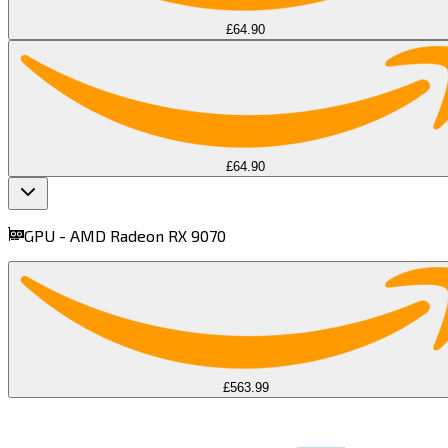
£64.90
£64.90
GPU -
AMD Radeon RX 9070​​​​‌ ‍ ​‍​‍‌‍ ‌ ​‍‌‍‍‌‌‍‌ ‌‍‍‌‌‍ ‍​‍​‍​ ‍‍​‍​‍‌ ​ ‌‍​‌‌‍ ‍‌‍‍‌‌ ‌​‌ ‍‌​‍ ‍‌‍‍‌‌‍ ​‍​‍​‍ ​​‍​‍‌‍‍​‌ ​‍‌‍‌‌‌‍‌‍​‍​‍​ ‍‍​‍​‍​‍ ‌‍​‌‌‍‌​‌‍ ‌‌‍‍‌‌‍ ‍​‍ ‌‍‍‌‌‍ ‍‌ ‌​‌‍‌‌‌‍ ‍‌ ‌​​‍ ‌‍‌‌‌‍‌​‌‍‍‌‌ ‌​​‍ ‌‍ ‌‌‍ ‌‍‌​‌‍‌‌​ ‌‌ ​​‌ ​‍‌‍‌‌‌ ​ ‌‍‌‌‌‍ ‍‌ ‌​‌‍​‌‌ ‌​‌‍‍‌‌‍ ‌‍ ‍​ ‍ ‌‍‍‌‌‍‌​​ ‌​ ‌​​ ‌‍​ ‍‌‌‍‌​​ ​‌​ ‍​​ ​‍‌‍‌‌​‍ ‌​ ‌​​ ​‌‌‍‌‌​ ​ ​‍ ‌​ ‌​​ ‌ ​ ‍​​ ​‌​‍ ‌​ ‍​‌‍‌​​ ‍​​ ‌‌​‍ ‌​ ‌​‌‍​ ​ ​‌​ ​​​ ‌ ‌‍‌‍‌‍‌​‌‍​ ​ ​‌​ ‍‌​ ‍‌​ ‍‌​ ‍ ‌ ‌​‌ ‍‌‌ ​​‌‍‌‌​ ‌‌‍‌ ‌ ​​‌ ‌‌​ ‍ ‌ ​​‌‍​‌‌ ‌​‌‍‍​​ ‌‌‍ ‍‌‍​‌‌‍ ‌‌‍‌‌​ ‌‍​‍‌‍​‌‌ ​ ‌‍‌‌‌‌‌‌‌ ​‍‌‍ ​​ ‌​‍‌‌​ ​‍‌​‌‍‌‍​‌‌‍‌​‌‍ ‌‌‍‍‌‌‍ ‍​‍‌‍‌‍‍‌‌‍‌​​ ‌​ ‌​​ ‌‍​ ‍‌‌‍‌​​ ​‌​ ‍​​ ​‍‌‍‌‌​‍ ‌​ ‌​​ ​‌‌‍‌‌​ ​ ​‍ ‌​ ‌​​ ‌ ​ ‍​​ ​‌​‍ ‌​ ‍​‌‍‌​​ ‍​​ ‌‌​‍ ‌​ ‌​‌‍​ ​ ​‌​ ​​​ ‌ ‌‍‌‍‌‍‌​‌‍​ ​ ​‌​ ‍‌​ ‍‌​ ‍‌​‍‌‍‌ ‌​‌ ‍‌‌ ​​‌‍‌‌​ ‌‌‍‌ ‌ ​​‌ ‌‌​‍‌‍‌ ​​‌‍​‌‌ ‌​‌‍‍​​ ‌‌‍ ‍‌‍​‌‌‍ ‌‌‍‌‌​‍‌‍‌ ​​‌‍‌‌‌ ​‍‌ ​ ‌ ​​‌‍‌‌‌‍​ ‌ ‌​‌‍‍‌‌ ‌‍‌‍‌‌​ ‌‌ ​​‌ ‌‌‌‍​‍‌‍ ​‌‍‍‌‌ ​ ‌‍‍​‌‍‌‌‌‍‌​​‍​‍‌ ‌
find more on
cpus.gg
£563.99