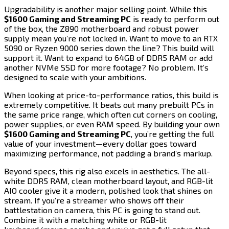
Upgradability is another major selling point. While this
$1600 Gaming and Streaming PC​​​​‌ ‍ ​‍​‍‌‍ ‌ ​‍‌‍‍‌‌‍‌ ‌‍‍‌‌‍ ‍​‍​‍​ ‍‍​‍​‍‌ ​ ‌‍​‌‌‍ ‍‌‍‍‌‌ ‌​‌ ‍‌​‍ ‍‌‍‍‌‌‍ ​‍​‍​‍ ​​‍​‍‌‍‍​‌ ​‍‌‍‌‌‌‍‌‍​‍​‍​ ‍‍​‍​‍​‍ ‌‍​‌‌‍‌​‌‍ ‌‌‍‍‌‌‍ ‍​‍ ‌‍‍‌‌‍ ‍‌ ‌​‌‍‌‌‌‍ ‍‌ ‌​​‍ ‌‍‌‌‌‍‌​‌‍‍‌‌ ‌​​‍ ‌‍ ‌‌‍ ‌‍‌​‌‍‌‌​ ‌‌ ​​‌ ​‍‌‍‌‌‌ ​ ‌‍‌‌‌‍ ‍‌ ‌​‌‍​‌‌ ‌​‌‍‍‌‌‍ ‌‍ ‍​ ‍ ‌‍‍‌‌‍‌​​ ‌​ ​‌​ ‌​​ ‍‌‌‍‌​‌‍‌‍​ ‌‍​ ​‌‌‍‌​​‍ ‌​ ​‌​ ​‌​ ‌ ‌‍​‌​‍ ‌​ ‌​‌‍‌‍​ ‌ ​ ​‍​‍ ‌‌‍​‌​ ​‌‌‍‌‍​ ‌‌​‍ ‌​ ‌​​ ‌‍​ ​‍​ ‌ ​ ‌‍‌‍​‌​ ‌​​ ​‍‌‍‌‍​ ‌‌‌‍‌‍‌‍‌​​ ‍ ‌ ‌​‌ ‍‌‌ ​​‌‍‌‌​ ‌‌‍​‍‌ ‌‌‌‍‍‌‌‍ ​‌‍‌​​ ‍ ‌ ​​‌‍​‌‌ ‌​‌‍‍​​ ‌‌‍‍‌​ ​‌​ ‍​‌‍ ‍‌‌ ‌‍ ​‌‍ ‌‍ ‍‌‍‌ ‌‌ ‌‍‌​‌‍‌‌‌ ​ ‌‍​ ​‍‌‌​ ‌‌‌​​‍‌‌ ‌‍‍ ‌‍‌‌‌ ‍‌​‍‌‌​ ​ ‌​‌​​‍‌‌​ ​ ‌​‌​​‍‌‌​ ​‍​ ​‍‌‍‌‌‌‍ ‍​‍‌‌​ ​‍​ ​‍​‍‌‌​ ‌‌‌​‌​​‍ ‍‌ ‌‍‌‍​‌‌‍ ​‌ ‌‌‌‍‌‌​‍‌‌​ ‌‌‌​​‍‌‌ ‌‍‍ ‌‍‌‌‌ ‍‌​‍‌‌​ ​ ‌​‌​​‍‌‌​ ​ ‌​‌​​‍‌‌​ ​‍​ ​‍​ ‌‌‌‍‌‍​ ‍‌​ ‌‌​ ​​​ ‌‌‌‍‌‍​ ​ ‌‍‌​​ ‌‌​ ‍​‌‍‌‍​‍‌‌​ ​‍​ ​‍​‍‌‌​ ‌‌‌​‌​​‍ ‍‌‍​ ‌‍‍​‌‍‍‌‌‍ ​‌‍‌​‌ ​‍‌‍‌‌‌‍ ‍​‍‌‌​ ‌‌‌​​‍‌‌ ‌‍‍ ‌‍‌‌‌ ‍‌​‍‌‌​ ​ ‌​‌​​‍‌‌​ ​ ‌​‌​​‍‌‌​ ​‍​ ​‍​ ‍‌​ ​‌‌‍​‌‌‍‌​‌‍​‍​ ‍‌‌‍​ ​ ​‍​ ‌‍​ ‌‌‌‍‌​​ ‍​​‍‌‌​ ​‍​ ​‍​‍‌‌​ ‌‌‌​‌​​‍ ‍‌ ‌​‌‍‌‌‌ ‍​‌ ‌​​ ‌‍​‍‌‍​‌‌ ​ ‌‍‌‌‌‌‌‌‌ ​‍‌‍ ​​ ‌​‍‌‌​ ​‍‌​‌‍‌‍​‌‌‍‌​‌‍ ‌‌‍‍‌‌‍ ‍​‍‌‍‌‍‍‌‌‍‌​​ ‌​ ​‌​ ‌​​ ‍‌‌‍‌​‌‍‌‍​ ‌‍​ ​‌‌‍‌​​‍ ‌​ ​‌​ ​‌​ ‌ ‌‍​‌​‍ ‌​ ‌​‌‍‌‍​ ‌ ​ ​‍​‍ ‌‌‍​‌​ ​‌‌‍‌‍​ ‌‌​‍ ‌​ ‌​​ ‌‍​ ​‍​ ‌ ​ ‌‍‌‍​‌​ ‌​​ ​‍‌‍‌‍​ ‌‌‌‍‌‍‌‍‌​​‍‌‍‌ ‌​‌ ‍‌‌ ​​‌‍‌‌​ ‌‌‍​‍‌ ‌‌‌‍‍‌‌‍ ​‌‍‌​​‍‌‍‌ ​​‌‍​‌‌ ‌​‌‍‍​​ ‌‌‍‍‌​ ​‌​ ‍​‌‍ ‍‌‌ ‌‍ ​‌‍ ‌‍ ‍‌‍‌ ‌‌ ‌‍‌​‌‍‌‌‌ ​ ‌‍​ ​‍‌‌​ ‌‌‌​​‍‌‌ ‌‍‍ ‌‍‌‌‌ ‍‌​‍‌‌​ ​ ‌​‌​​‍‌‌​ ​ ‌​‌​​‍‌‌​ ​‍​ ​‍‌‍‌‌‌‍ ‍​‍‌‌​ ​‍​ ​‍​‍‌‌​ ‌‌‌​‌​​‍ ‍‌ ‌‍‌‍​‌‌‍ ​‌ ‌‌‌‍‌‌​‍‌‌​ ‌‌‌​​‍‌‌ ‌‍‍ ‌‍‌‌‌ ‍‌​‍‌‌​ ​ ‌​‌​​‍‌‌​ ​ ‌​‌​​‍‌‌​ ​‍​ ​‍​ ‌‌‌‍‌‍​ ‍‌​ ‌‌​ ​​​ ‌‌‌‍‌‍​ ​ ‌‍‌​​ ‌‌​ ‍​‌‍‌‍​‍‌‌​ ​‍​ ​‍​‍‌‌​ ‌‌‌​‌​​‍ ‍‌‍​ ‌‍‍​‌‍‍‌‌‍ ​‌‍‌​‌ ​‍‌‍‌‌‌‍ ‍​‍‌‌​ ‌‌‌​​‍‌‌ ‌‍‍ ‌‍‌‌‌ ‍‌​‍‌‌​ ​ ‌​‌​​‍‌‌​ ​ ‌​‌​​‍‌‌​ ​‍​ ​‍​ ‍‌​ ​‌‌‍​‌‌‍‌​‌‍​‍​ ‍‌‌‍​ ​ ​‍​ ‌‍​ ‌‌‌‍‌​​ ‍​​‍‌‌​ ​‍​ ​‍​‍‌‌​ ‌‌‌​‌​​‍ ‍‌ ‌​‌‍‌‌‌ ‍​‌ ‌​​‍‌‍‌ ​​‌‍‌‌‌ ​‍‌ ​ ‌ ​​‌‍‌‌‌‍​ ‌ ‌​‌‍‍‌‌ ‌‍‌‍‌‌​ ‌‌ ​​‌ ‌‌‌‍​‍‌‍ ​‌‍‍‌‌ ​ ‌‍‍​‌‍‌‌‌‍‌​​‍​‍‌ ‌
is ready to perform out
of the box, the Z890 motherboard and robust power
supply mean you’re not locked in. Want to move to an RTX
5090 or Ryzen 9000 series down the line? This build will
support it. Want to expand to 64GB of DDR5 RAM or add
another NVMe SSD for more footage? No problem. It’s
designed to scale with your ambitions.​​​​‌ ‍ ​‍​‍‌‍ ‌ ​‍‌‍‍‌‌‍‌ ‌‍‍‌‌‍ ‍​‍​‍​ ‍‍​‍​‍‌ ​ ‌‍​‌‌‍ ‍‌‍‍‌‌ ‌​‌ ‍‌​‍ ‍‌‍‍‌‌‍ ​‍​‍​‍ ​​‍​‍‌‍‍​‌ ​‍‌‍‌‌‌‍‌‍​‍​‍​ ‍‍​‍​‍​‍ ‌‍​‌‌‍‌​‌‍ ‌‌‍‍‌‌‍ ‍​‍ ‌‍‍‌‌‍ ‍‌ ‌​‌‍‌‌‌‍ ‍‌ ‌​​‍ ‌‍‌‌‌‍‌​‌‍‍‌‌ ‌​​‍ ‌‍ ‌‌‍ ‌‍‌​‌‍‌‌​ ‌‌ ​​‌ ​‍‌‍‌‌‌ ​ ‌‍‌‌‌‍ ‍‌ ‌​‌‍​‌‌ ‌​‌‍‍‌‌‍ ‌‍ ‍​ ‍ ‌‍‍‌‌‍‌​​ ‌​ ​‌​ ‌​​ ‍‌‌‍‌​‌‍‌‍​ ‌‍​ ​‌‌‍‌​​‍ ‌​ ​‌​ ​‌​ ‌ ‌‍​‌​‍ ‌​ ‌​‌‍‌‍​ ‌ ​ ​‍​‍ ‌‌‍​‌​ ​‌‌‍‌‍​ ‌‌​‍ ‌​ ‌​​ ‌‍​ ​‍​ ‌ ​ ‌‍‌‍​‌​ ‌​​ ​‍‌‍‌‍​ ‌‌‌‍‌‍‌‍‌​​ ‍ ‌ ‌​‌ ‍‌‌ ​​‌‍‌‌​ ‌‌‍​‍‌ ‌‌‌‍‍‌‌‍ ​‌‍‌​​ ‍ ‌ ​​‌‍​‌‌ ‌​‌‍‍​​ ‌‌‍‍‌​ ​‌​ ‍​‌‍ ‍‌‌ ‌‍ ​‌‍ ‌‍ ‍‌‍‌ ‌‌ ‌‍‌​‌‍‌‌‌ ​ ‌‍​ ​‍‌‌​ ‌‌‌​​‍‌‌ ‌‍‍ ‌‍‌‌‌ ‍‌​‍‌‌​ ​ ‌​‌​​‍‌‌​ ​ ‌​‌​​‍‌‌​ ​‍​ ​‍‌‍‌‌‌‍ ‍​‍‌‌​ ​‍​ ​‍​‍‌‌​ ‌‌‌​‌​​‍ ‍‌ ‌‍‌‍​‌‌‍ ​‌ ‌‌‌‍‌‌​‍‌‌​ ‌‌‌​​‍‌‌ ‌‍‍ ‌‍‌‌‌ ‍‌​‍‌‌​ ​ ‌​‌​​‍‌‌​ ​ ‌​‌​​‍‌‌​ ​‍​ ​‍​ ‌‌‌‍‌‍​ ‍‌​ ‌‌​ ​​​ ‌‌‌‍‌‍​ ​ ‌‍‌​​ ‌‌​ ‍​‌‍‌‍​‍‌‌​ ​‍​ ​‍​‍‌‌​ ‌‌‌​‌​​‍ ‍‌‍​ ‌‍‍​‌‍‍‌‌‍ ​‌‍‌​‌ ​‍‌‍‌‌‌‍ ‍​‍‌‌​ ‌‌‌​​‍‌‌ ‌‍‍ ‌‍‌‌‌ ‍‌​‍‌‌​ ​ ‌​‌​​‍‌‌​ ​ ‌​‌​​‍‌‌​ ​‍​ ​‍​ ‍‌‌‍​‍​ ‍‌‌‍‌‌​ ‌​‌‍​ ‌‍​ ​ ‌ ​ ​‌​ ‌ ​ ​‌​ ​​​‍‌‌​ ​‍​ ​‍​‍‌‌​ ‌‌‌​‌​​‍ ‍‌ ‌​‌‍‌‌‌ ‍​‌ ‌​​ ‌‍​‍‌‍​‌‌ ​ ‌‍‌‌‌‌‌‌‌ ​‍‌‍ ​​ ‌​‍‌‌​ ​‍‌​‌‍‌‍​‌‌‍‌​‌‍ ‌‌‍‍‌‌‍ ‍​‍‌‍‌‍‍‌‌‍‌​​ ‌​ ​‌​ ‌​​ ‍‌‌‍‌​‌‍‌‍​ ‌‍​ ​‌‌‍‌​​‍ ‌​ ​‌​ ​‌​ ‌ ‌‍​‌​‍ ‌​ ‌​‌‍‌‍​ ‌ ​ ​‍​‍ ‌‌‍​‌​ ​‌‌‍‌‍​ ‌‌​‍ ‌​ ‌​​ ‌‍​ ​‍​ ‌ ​ ‌‍‌‍​‌​ ‌​​ ​‍‌‍‌‍​ ‌‌‌‍‌‍‌‍‌​​‍‌‍‌ ‌​‌ ‍‌‌ ​​‌‍‌‌​ ‌‌‍​‍‌ ‌‌‌‍‍‌‌‍ ​‌‍‌​​‍‌‍‌ ​​‌‍​‌‌ ‌​‌‍‍​​ ‌‌‍‍‌​ ​‌​ ‍​‌‍ ‍‌‌ ‌‍ ​‌‍ ‌‍ ‍‌‍‌ ‌‌ ‌‍‌​‌‍‌‌‌ ​ ‌‍​ ​‍‌‌​ ‌‌‌​​‍‌‌ ‌‍‍ ‌‍‌‌‌ ‍‌​‍‌‌​ ​ ‌​‌​​‍‌‌​ ​ ‌​‌​​‍‌‌​ ​‍​ ​‍‌‍‌‌‌‍ ‍​‍‌‌​ ​‍​ ​‍​‍‌‌​ ‌‌‌​‌​​‍ ‍‌ ‌‍‌‍​‌‌‍ ​‌ ‌‌‌‍‌‌​‍‌‌​ ‌‌‌​​‍‌‌ ‌‍‍ ‌‍‌‌‌ ‍‌​‍‌‌​ ​ ‌​‌​​‍‌‌​ ​ ‌​‌​​‍‌‌​ ​‍​ ​‍​ ‌‌‌‍‌‍​ ‍‌​ ‌‌​ ​​​ ‌‌‌‍‌‍​ ​ ‌‍‌​​ ‌‌​ ‍​‌‍‌‍​‍‌‌​ ​‍​ ​‍​‍‌‌​ ‌‌‌​‌​​‍ ‍‌‍​ ‌‍‍​‌‍‍‌‌‍ ​‌‍‌​‌ ​‍‌‍‌‌‌‍ ‍​‍‌‌​ ‌‌‌​​‍‌‌ ‌‍‍ ‌‍‌‌‌ ‍‌​‍‌‌​ ​ ‌​‌​​‍‌‌​ ​ ‌​‌​​‍‌‌​ ​‍​ ​‍​ ‍‌‌‍​‍​ ‍‌‌‍‌‌​ ‌​‌‍​ ‌‍​ ​ ‌ ​ ​‌​ ‌ ​ ​‌​ ​​​‍‌‌​ ​‍​ ​‍​‍‌‌​ ‌‌‌​‌​​‍ ‍‌ ‌​‌‍‌‌‌ ‍​‌ ‌​​‍‌‍‌ ​​‌‍‌‌‌ ​‍‌ ​ ‌ ​​‌‍‌‌‌‍​ ‌ ‌​‌‍‍‌‌ ‌‍‌‍‌‌​ ‌‌ ​​‌ ‌‌‌‍​‍‌‍ ​‌‍‍‌‌ ​ ‌‍‍​‌‍‌‌‌‍‌​​‍​‍‌ ‌
When looking at price-to-performance ratios, this build is
extremely competitive. It beats out many prebuilt PCs in
the same price range, which often cut corners on cooling,
power supplies, or even RAM speed. By building your own
$1600 Gaming and Streaming PC​​​​‌ ‍ ​‍​‍‌‍ ‌ ​‍‌‍‍‌‌‍‌ ‌‍‍‌‌‍ ‍​‍​‍​ ‍‍​‍​‍‌ ​ ‌‍​‌‌‍ ‍‌‍‍‌‌ ‌​‌ ‍‌​‍ ‍‌‍‍‌‌‍ ​‍​‍​‍ ​​‍​‍‌‍‍​‌ ​‍‌‍‌‌‌‍‌‍​‍​‍​ ‍‍​‍​‍​‍ ‌‍​‌‌‍‌​‌‍ ‌‌‍‍‌‌‍ ‍​‍ ‌‍‍‌‌‍ ‍‌ ‌​‌‍‌‌‌‍ ‍‌ ‌​​‍ ‌‍‌‌‌‍‌​‌‍‍‌‌ ‌​​‍ ‌‍ ‌‌‍ ‌‍‌​‌‍‌‌​ ‌‌ ​​‌ ​‍‌‍‌‌‌ ​ ‌‍‌‌‌‍ ‍‌ ‌​‌‍​‌‌ ‌​‌‍‍‌‌‍ ‌‍ ‍​ ‍ ‌‍‍‌‌‍‌​​ ‌​ ​‌​ ‌​​ ‍‌‌‍‌​‌‍‌‍​ ‌‍​ ​‌‌‍‌​​‍ ‌​ ​‌​ ​‌​ ‌ ‌‍​‌​‍ ‌​ ‌​‌‍‌‍​ ‌ ​ ​‍​‍ ‌‌‍​‌​ ​‌‌‍‌‍​ ‌‌​‍ ‌​ ‌​​ ‌‍​ ​‍​ ‌ ​ ‌‍‌‍​‌​ ‌​​ ​‍‌‍‌‍​ ‌‌‌‍‌‍‌‍‌​​ ‍ ‌ ‌​‌ ‍‌‌ ​​‌‍‌‌​ ‌‌‍​‍‌ ‌‌‌‍‍‌‌‍ ​‌‍‌​​ ‍ ‌ ​​‌‍​‌‌ ‌​‌‍‍​​ ‌‌‍‍‌​ ​‌​ ‍​‌‍ ‍‌‌ ‌‍ ​‌‍ ‌‍ ‍‌‍‌ ‌‌ ‌‍‌​‌‍‌‌‌ ​ ‌‍​ ​‍‌‌​ ‌‌‌​​‍‌‌ ‌‍‍ ‌‍‌‌‌ ‍‌​‍‌‌​ ​ ‌​‌​​‍‌‌​ ​ ‌​‌​​‍‌‌​ ​‍​ ​‍‌‍‌‌‌‍ ‍​‍‌‌​ ​‍​ ​‍​‍‌‌​ ‌‌‌​‌​​‍ ‍‌ ‌‍‌‍​‌‌‍ ​‌ ‌‌‌‍‌‌​‍‌‌​ ‌‌‌​​‍‌‌ ‌‍‍ ‌‍‌‌‌ ‍‌​‍‌‌​ ​ ‌​‌​​‍‌‌​ ​ ‌​‌​​‍‌‌​ ​‍​ ​‍​ ​‌​ ‌‍​ ​‍‌‍‌‌​ ‌ ‌‍‌‌​ ‍‌​ ​​‌‍‌​‌‍‌​​ ‍​‌‍​ ​‍‌‌​ ​‍​ ​‍​‍‌‌​ ‌‌‌​‌​​‍ ‍‌‍​ ‌‍‍​‌‍‍‌‌‍ ​‌‍‌​‌ ​‍‌‍‌‌‌‍ ‍​‍‌‌​ ‌‌‌​​‍‌‌ ‌‍‍ ‌‍‌‌‌ ‍‌​‍‌‌​ ​ ‌​‌​​‍‌‌​ ​ ‌​‌​​‍‌‌​ ​‍​ ​‍​ ‌ ​ ‌‌‌‍​ ​ ​ ‌‍‌‍​ ‍‌​ ‍‌‌‍​‍‌‍‌​‌‍​ ‌‍​ ​ ​​​‍‌‌​ ​‍​ ​‍​‍‌‌​ ‌‌‌​‌​​‍ ‍‌ ‌​‌‍‌‌‌ ‍​‌ ‌​​ ‌‍​‍‌‍​‌‌ ​ ‌‍‌‌‌‌‌‌‌ ​‍‌‍ ​​ ‌​‍‌‌​ ​‍‌​‌‍‌‍​‌‌‍‌​‌‍ ‌‌‍‍‌‌‍ ‍​‍‌‍‌‍‍‌‌‍‌​​ ‌​ ​‌​ ‌​​ ‍‌‌‍‌​‌‍‌‍​ ‌‍​ ​‌‌‍‌​​‍ ‌​ ​‌​ ​‌​ ‌ ‌‍​‌​‍ ‌​ ‌​‌‍‌‍​ ‌ ​ ​‍​‍ ‌‌‍​‌​ ​‌‌‍‌‍​ ‌‌​‍ ‌​ ‌​​ ‌‍​ ​‍​ ‌ ​ ‌‍‌‍​‌​ ‌​​ ​‍‌‍‌‍​ ‌‌‌‍‌‍‌‍‌​​‍‌‍‌ ‌​‌ ‍‌‌ ​​‌‍‌‌​ ‌‌‍​‍‌ ‌‌‌‍‍‌‌‍ ​‌‍‌​​‍‌‍‌ ​​‌‍​‌‌ ‌​‌‍‍​​ ‌‌‍‍‌​ ​‌​ ‍​‌‍ ‍‌‌ ‌‍ ​‌‍ ‌‍ ‍‌‍‌ ‌‌ ‌‍‌​‌‍‌‌‌ ​ ‌‍​ ​‍‌‌​ ‌‌‌​​‍‌‌ ‌‍‍ ‌‍‌‌‌ ‍‌​‍‌‌​ ​ ‌​‌​​‍‌‌​ ​ ‌​‌​​‍‌‌​ ​‍​ ​‍‌‍‌‌‌‍ ‍​‍‌‌​ ​‍​ ​‍​‍‌‌​ ‌‌‌​‌​​‍ ‍‌ ‌‍‌‍​‌‌‍ ​‌ ‌‌‌‍‌‌​‍‌‌​ ‌‌‌​​‍‌‌ ‌‍‍ ‌‍‌‌‌ ‍‌​‍‌‌​ ​ ‌​‌​​‍‌‌​ ​ ‌​‌​​‍‌‌​ ​‍​ ​‍​ ​‌​ ‌‍​ ​‍‌‍‌‌​ ‌ ‌‍‌‌​ ‍‌​ ​​‌‍‌​‌‍‌​​ ‍​‌‍​ ​‍‌‌​ ​‍​ ​‍​‍‌‌​ ‌‌‌​‌​​‍ ‍‌‍​ ‌‍‍​‌‍‍‌‌‍ ​‌‍‌​‌ ​‍‌‍‌‌‌‍ ‍​‍‌‌​ ‌‌‌​​‍‌‌ ‌‍‍ ‌‍‌‌‌ ‍‌​‍‌‌​ ​ ‌​‌​​‍‌‌​ ​ ‌​‌​​‍‌‌​ ​‍​ ​‍​ ‌ ​ ‌‌‌‍​ ​ ​ ‌‍‌‍​ ‍‌​ ‍‌‌‍​‍‌‍‌​‌‍​ ‌‍​ ​ ​​​‍‌‌​ ​‍​ ​‍​‍‌‌​ ‌‌‌​‌​​‍ ‍‌ ‌​‌‍‌‌‌ ‍​‌ ‌​​‍‌‍‌ ​​‌‍‌‌‌ ​‍‌ ​ ‌ ​​‌‍‌‌‌‍​ ‌ ‌​‌‍‍‌‌ ‌‍‌‍‌‌​ ‌‌ ​​‌ ‌‌‌‍​‍‌‍ ​‌‍‍‌‌ ​ ‌‍‍​‌‍‌‌‌‍‌​​‍​‍‌ ‌
, you’re getting the full
value of your investment—every dollar goes toward
maximizing performance, not padding a brand’s markup.​​​​‌ ‍ ​‍​‍‌‍ ‌ ​‍‌‍‍‌‌‍‌ ‌‍‍‌‌‍ ‍​‍​‍​ ‍‍​‍​‍‌ ​ ‌‍​‌‌‍ ‍‌‍‍‌‌ ‌​‌ ‍‌​‍ ‍‌‍‍‌‌‍ ​‍​‍​‍ ​​‍​‍‌‍‍​‌ ​‍‌‍‌‌‌‍‌‍​‍​‍​ ‍‍​‍​‍​‍ ‌‍​‌‌‍‌​‌‍ ‌‌‍‍‌‌‍ ‍​‍ ‌‍‍‌‌‍ ‍‌ ‌​‌‍‌‌‌‍ ‍‌ ‌​​‍ ‌‍‌‌‌‍‌​‌‍‍‌‌ ‌​​‍ ‌‍ ‌‌‍ ‌‍‌​‌‍‌‌​ ‌‌ ​​‌ ​‍‌‍‌‌‌ ​ ‌‍‌‌‌‍ ‍‌ ‌​‌‍​‌‌ ‌​‌‍‍‌‌‍ ‌‍ ‍​ ‍ ‌‍‍‌‌‍‌​​ ‌​ ​‌​ ‌​​ ‍‌‌‍‌​‌‍‌‍​ ‌‍​ ​‌‌‍‌​​‍ ‌​ ​‌​ ​‌​ ‌ ‌‍​‌​‍ ‌​ ‌​‌‍‌‍​ ‌ ​ ​‍​‍ ‌‌‍​‌​ ​‌‌‍‌‍​ ‌‌​‍ ‌​ ‌​​ ‌‍​ ​‍​ ‌ ​ ‌‍‌‍​‌​ ‌​​ ​‍‌‍‌‍​ ‌‌‌‍‌‍‌‍‌​​ ‍ ‌ ‌​‌ ‍‌‌ ​​‌‍‌‌​ ‌‌‍​‍‌ ‌‌‌‍‍‌‌‍ ​‌‍‌​​ ‍ ‌ ​​‌‍​‌‌ ‌​‌‍‍​​ ‌‌‍‍‌​ ​‌​ ‍​‌‍ ‍‌‌ ‌‍ ​‌‍ ‌‍ ‍‌‍‌ ‌‌ ‌‍‌​‌‍‌‌‌ ​ ‌‍​ ​‍‌‌​ ‌‌‌​​‍‌‌ ‌‍‍ ‌‍‌‌‌ ‍‌​‍‌‌​ ​ ‌​‌​​‍‌‌​ ​ ‌​‌​​‍‌‌​ ​‍​ ​‍‌‍‌‌‌‍ ‍​‍‌‌​ ​‍​ ​‍​‍‌‌​ ‌‌‌​‌​​‍ ‍‌ ‌‍‌‍​‌‌‍ ​‌ ‌‌‌‍‌‌​‍‌‌​ ‌‌‌​​‍‌‌ ‌‍‍ ‌‍‌‌‌ ‍‌​‍‌‌​ ​ ‌​‌​​‍‌‌​ ​ ‌​‌​​‍‌‌​ ​‍​ ​‍​ ​‌​ ‌‍​ ​‍‌‍‌‌​ ‌ ‌‍‌‌​ ‍‌​ ​​‌‍‌​‌‍‌​​ ‍​‌‍​ ​‍‌‌​ ​‍​ ​‍​‍‌‌​ ‌‌‌​‌​​‍ ‍‌‍​ ‌‍‍​‌‍‍‌‌‍ ​‌‍‌​‌ ​‍‌‍‌‌‌‍ ‍​‍‌‌​ ‌‌‌​​‍‌‌ ‌‍‍ ‌‍‌‌‌ ‍‌​‍‌‌​ ​ ‌​‌​​‍‌‌​ ​ ‌​‌​​‍‌‌​ ​‍​ ​‍​ ​‍‌‍‌​​ ‌​​ ‍‌‌‍‌‌​ ​‌‌‍‌‍​ ​​​ ‌‍‌‍‌‍​ ​‌​ ​‌​‍‌‌​ ​‍​ ​‍​‍‌‌​ ‌‌‌​‌​​‍ ‍‌ ‌​‌‍‌‌‌ ‍​‌ ‌​​ ‌‍​‍‌‍​‌‌ ​ ‌‍‌‌‌‌‌‌‌ ​‍‌‍ ​​ ‌​‍‌‌​ ​‍‌​‌‍‌‍​‌‌‍‌​‌‍ ‌‌‍‍‌‌‍ ‍​‍‌‍‌‍‍‌‌‍‌​​ ‌​ ​‌​ ‌​​ ‍‌‌‍‌​‌‍‌‍​ ‌‍​ ​‌‌‍‌​​‍ ‌​ ​‌​ ​‌​ ‌ ‌‍​‌​‍ ‌​ ‌​‌‍‌‍​ ‌ ​ ​‍​‍ ‌‌‍​‌​ ​‌‌‍‌‍​ ‌‌​‍ ‌​ ‌​​ ‌‍​ ​‍​ ‌ ​ ‌‍‌‍​‌​ ‌​​ ​‍‌‍‌‍​ ‌‌‌‍‌‍‌‍‌​​‍‌‍‌ ‌​‌ ‍‌‌ ​​‌‍‌‌​ ‌‌‍​‍‌ ‌‌‌‍‍‌‌‍ ​‌‍‌​​‍‌‍‌ ​​‌‍​‌‌ ‌​‌‍‍​​ ‌‌‍‍‌​ ​‌​ ‍​‌‍ ‍‌‌ ‌‍ ​‌‍ ‌‍ ‍‌‍‌ ‌‌ ‌‍‌​‌‍‌‌‌ ​ ‌‍​ ​‍‌‌​ ‌‌‌​​‍‌‌ ‌‍‍ ‌‍‌‌‌ ‍‌​‍‌‌​ ​ ‌​‌​​‍‌‌​ ​ ‌​‌​​‍‌‌​ ​‍​ ​‍‌‍‌‌‌‍ ‍​‍‌‌​ ​‍​ ​‍​‍‌‌​ ‌‌‌​‌​​‍ ‍‌ ‌‍‌‍​‌‌‍ ​‌ ‌‌‌‍‌‌​‍‌‌​ ‌‌‌​​‍‌‌ ‌‍‍ ‌‍‌‌‌ ‍‌​‍‌‌​ ​ ‌​‌​​‍‌‌​ ​ ‌​‌​​‍‌‌​ ​‍​ ​‍​ ​‌​ ‌‍​ ​‍‌‍‌‌​ ‌ ‌‍‌‌​ ‍‌​ ​​‌‍‌​‌‍‌​​ ‍​‌‍​ ​‍‌‌​ ​‍​ ​‍​‍‌‌​ ‌‌‌​‌​​‍ ‍‌‍​ ‌‍‍​‌‍‍‌‌‍ ​‌‍‌​‌ ​‍‌‍‌‌‌‍ ‍​‍‌‌​ ‌‌‌​​‍‌‌ ‌‍‍ ‌‍‌‌‌ ‍‌​‍‌‌​ ​ ‌​‌​​‍‌‌​ ​ ‌​‌​​‍‌‌​ ​‍​ ​‍​ ​‍‌‍‌​​ ‌​​ ‍‌‌‍‌‌​ ​‌‌‍‌‍​ ​​​ ‌‍‌‍‌‍​ ​‌​ ​‌​‍‌‌​ ​‍​ ​‍​‍‌‌​ ‌‌‌​‌​​‍ ‍‌ ‌​‌‍‌‌‌ ‍​‌ ‌​​‍‌‍‌ ​​‌‍‌‌‌ ​‍‌ ​ ‌ ​​‌‍‌‌‌‍​ ‌ ‌​‌‍‍‌‌ ‌‍‌‍‌‌​ ‌‌ ​​‌ ‌‌‌‍​‍‌‍ ​‌‍‍‌‌ ​ ‌‍‍​‌‍‌‌‌‍‌​​‍​‍‌ ‌
Beyond specs, this rig also excels in aesthetics. The all-
white DDR5 RAM, clean motherboard layout, and RGB-lit
AIO cooler give it a modern, polished look that shines on
stream. If you’re a streamer who shows off their
battlestation on camera, this PC is going to stand out.
Combine it with a matching white or RGB-lit