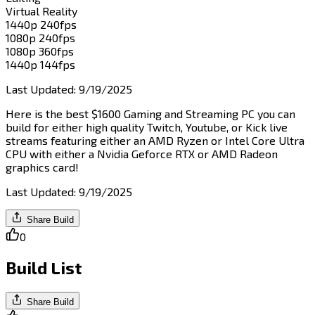
Virtual Reality​​​​‌ ‍ ​‍​‍‌‍ ‌ ​‍‌‍‍‌‌‍‌ ‌‍‍‌‌‍ ‍​‍​‍​ ‍‍​‍​‍‌ ​ ‌‍​‌‌‍ ‍‌‍‍‌‌ ‌​‌ ‍‌​‍ ‍‌‍‍‌‌‍ ​‍​‍​‍ ​​‍​‍‌‍‍​‌ ​‍‌‍‌‌‌‍‌‍​‍​‍​ ‍‍​‍​‍​‍ ‌‍​‌‌‍‌​‌‍ ‌‌‍‍‌‌‍ ‍​‍ ‌‍‍‌‌‍ ‍‌ ‌​‌‍‌‌‌‍ ‍‌ ‌​​‍ ‌‍‌‌‌‍‌​‌‍‍‌‌ ‌​​‍ ‌‍ ‌‌‍ ‌‍‌​‌‍‌‌​ ‌‌ ​​‌ ​‍‌‍‌‌‌ ​ ‌‍‌‌‌‍ ‍‌ ‌​‌‍​‌‌ ‌​‌‍‍‌‌‍ ‌‍ ‍​ ‍ ‌‍‍‌‌‍‌​​ ‌​ ​‌​ ​‌‌‍​‌​ ‍‌‌‍‌‌‌‍​‍​ ‌ ​ ​‍​‍ ‌​ ‌​‌‍‌​​ ​‍​ ‌​​‍ ‌​ ‌​​ ​​‌‍‌​​ ​‍​‍ ‌‌‍​‌‌‍​‌‌‍‌​‌‍​‌​‍ ‌‌‍‌‍‌‍‌​‌‍​‍​ ‍‌​ ‌ ​ ‌‍‌‍​‌​ ‌ ‌‍​‍​ ‍​​ ‍‌‌‍‌‍​ ‍ ‌ ‌​‌ ‍‌‌ ​​‌‍‌‌​ ‌‌ ‌​‌‍​‌‌‍‌ ​ ‍ ‌ ​​‌‍​‌‌ ‌​‌‍‍​​ ‌‌‍ ‍‌‍​‌‌‍ ‌‌‍‌‌​ ‌‍​‍‌‍​‌‌ ​ ‌‍‌‌‌‌‌‌‌ ​‍‌‍ ​​ ‌​‍‌‌​ ​‍‌​‌‍‌‍​‌‌‍‌​‌‍ ‌‌‍‍‌‌‍ ‍​‍‌‍‌‍‍‌‌‍‌​​ ‌​ ​‌​ ​‌‌‍​‌​ ‍‌‌‍‌‌‌‍​‍​ ‌ ​ ​‍​‍ ‌​ ‌​‌‍‌​​ ​‍​ ‌​​‍ ‌​ ‌​​ ​​‌‍‌​​ ​‍​‍ ‌‌‍​‌‌‍​‌‌‍‌​‌‍​‌​‍ ‌‌‍‌‍‌‍‌​‌‍​‍​ ‍‌​ ‌ ​ ‌‍‌‍​‌​ ‌ ‌‍​‍​ ‍​​ ‍‌‌‍‌‍​‍‌‍‌ ‌​‌ ‍‌‌ ​​‌‍‌‌​ ‌‌ ‌​‌‍​‌‌‍‌ ​‍‌‍‌ ​​‌‍​‌‌ ‌​‌‍‍​​ ‌‌‍ ‍‌‍​‌‌‍ ‌‌‍‌‌​‍‌‍‌ ​​‌‍‌‌‌ ​‍‌ ​ ‌ ​​‌‍‌‌‌‍​ ‌ ‌​‌‍‍‌‌ ‌‍‌‍‌‌​ ‌‌ ​​‌ ‌‌‌‍​‍‌‍ ​‌‍‍‌‌ ​ ‌‍‍​‌‍‌‌‌‍‌​​‍​‍‌ ‌
1440p 240fps​​​​‌ ‍ ​‍​‍‌‍ ‌ ​‍‌‍‍‌‌‍‌ ‌‍‍‌‌‍ ‍​‍​‍​ ‍‍​‍​‍‌ ​ ‌‍​‌‌‍ ‍‌‍‍‌‌ ‌​‌ ‍‌​‍ ‍‌‍‍‌‌‍ ​‍​‍​‍ ​​‍​‍‌‍‍​‌ ​‍‌‍‌‌‌‍‌‍​‍​‍​ ‍‍​‍​‍​‍ ‌‍​‌‌‍‌​‌‍ ‌‌‍‍‌‌‍ ‍​‍ ‌‍‍‌‌‍ ‍‌ ‌​‌‍‌‌‌‍ ‍‌ ‌​​‍ ‌‍‌‌‌‍‌​‌‍‍‌‌ ‌​​‍ ‌‍ ‌‌‍ ‌‍‌​‌‍‌‌​ ‌‌ ​​‌ ​‍‌‍‌‌‌ ​ ‌‍‌‌‌‍ ‍‌ ‌​‌‍​‌‌ ‌​‌‍‍‌‌‍ ‌‍ ‍​ ‍ ‌‍‍‌‌‍‌​​ ‌‌‍​‍​ ​‌​ ​ ‌‍‌‍​ ​‍‌‍‌‍‌‍​ ​ ‍​​‍ ‌​ ​‌‌‍‌‌‌‍​‌​ ​‌​‍ ‌​ ‌​‌‍​‌‌‍​ ​ ​‍​‍ ‌​ ‍​​ ​​​ ‌‍‌‍​ ​‍ ‌‌‍​‌​ ​​​ ‍​​ ‍​​ ‍​​ ‌‍​ ‌ ​ ‌ ​ ​‍​ ‍​​ ​ ​ ​ ​ ‍ ‌ ‌​‌ ‍‌‌ ​​‌‍‌‌​ ‌‌ ​​‌‍‌‌‌ ​‍‌‍‌‍‌‍ ‌ ​‍‌‍ ‌‌‍​‌‌‍ ‍‌‍​ ‌‍‌‌​ ‍ ‌ ​​‌‍​‌‌ ‌​‌‍‍​​ ‌‌‍ ‍‌‍​‌‌‍ ‌‌‍‌‌​ ‌‍​‍‌‍​‌‌ ​ ‌‍‌‌‌‌‌‌‌ ​‍‌‍ ​​ ‌​‍‌‌​ ​‍‌​‌‍‌‍​‌‌‍‌​‌‍ ‌‌‍‍‌‌‍ ‍​‍‌‍‌‍‍‌‌‍‌​​ ‌‌‍​‍​ ​‌​ ​ ‌‍‌‍​ ​‍‌‍‌‍‌‍​ ​ ‍​​‍ ‌​ ​‌‌‍‌‌‌‍​‌​ ​‌​‍ ‌​ ‌​‌‍​‌‌‍​ ​ ​‍​‍ ‌​ ‍​​ ​​​ ‌‍‌‍​ ​‍ ‌‌‍​‌​ ​​​ ‍​​ ‍​​ ‍​​ ‌‍​ ‌ ​ ‌ ​ ​‍​ ‍​​ ​ ​ ​ ​‍‌‍‌ ‌​‌ ‍‌‌ ​​‌‍‌‌​ ‌‌ ​​‌‍‌‌‌ ​‍‌‍‌‍‌‍ ‌ ​‍‌‍ ‌‌‍​‌‌‍ ‍‌‍​ ‌‍‌‌​‍‌‍‌ ​​‌‍​‌‌ ‌​‌‍‍​​ ‌‌‍ ‍‌‍​‌‌‍ ‌‌‍‌‌​‍‌‍‌ ​​‌‍‌‌‌ ​‍‌ ​ ‌ ​​‌‍‌‌‌‍​ ‌ ‌​‌‍‍‌‌ ‌‍‌‍‌‌​ ‌‌ ​​‌ ‌‌‌‍​‍‌‍ ​‌‍‍‌‌ ​ ‌‍‍​‌‍‌‌‌‍‌​​‍​‍‌ ‌
1080p 240fps​​​​‌ ‍ ​‍​‍‌‍ ‌ ​‍‌‍‍‌‌‍‌ ‌‍‍‌‌‍ ‍​‍​‍​ ‍‍​‍​‍‌ ​ ‌‍​‌‌‍ ‍‌‍‍‌‌ ‌​‌ ‍‌​‍ ‍‌‍‍‌‌‍ ​‍​‍​‍ ​​‍​‍‌‍‍​‌ ​‍‌‍‌‌‌‍‌‍​‍​‍​ ‍‍​‍​‍​‍ ‌‍​‌‌‍‌​‌‍ ‌‌‍‍‌‌‍ ‍​‍ ‌‍‍‌‌‍ ‍‌ ‌​‌‍‌‌‌‍ ‍‌ ‌​​‍ ‌‍‌‌‌‍‌​‌‍‍‌‌ ‌​​‍ ‌‍ ‌‌‍ ‌‍‌​‌‍‌‌​ ‌‌ ​​‌ ​‍‌‍‌‌‌ ​ ‌‍‌‌‌‍ ‍‌ ‌​‌‍​‌‌ ‌​‌‍‍‌‌‍ ‌‍ ‍​ ‍ ‌‍‍‌‌‍‌​​ ‌‌‍​‍​ ​​‌‍‌​‌‍​ ‌‍‌‌‌‍​‍​ ​‌​ ​​​‍ ‌‌‍‌​‌‍‌​​ ​‌​ ​​​‍ ‌​ ‌​‌‍​‌​ ‌ ​ ‌‍​‍ ‌‌‍​‍‌‍‌​‌‍​‍‌‍​‌​‍ ‌​ ​‍‌‍‌‍‌‍​ ​ ​‌​ ​‍​ ‍​​ ‌‌​ ‌ ​ ​ ​ ‌ ​ ​ ‌‍‌‌​ ‍ ‌ ‌​‌ ‍‌‌ ​​‌‍‌‌​ ‌‌ ​​‌‍‌‌‌ ​‍‌‍‌‍‌‍ ‌ ​‍‌‍ ‌‌‍​‌‌‍ ‍‌‍​ ‌‍‌‌​ ‍ ‌ ​​‌‍​‌‌ ‌​‌‍‍​​ ‌‌‍ ‍‌‍​‌‌‍ ‌‌‍‌‌​ ‌‍​‍‌‍​‌‌ ​ ‌‍‌‌‌‌‌‌‌ ​‍‌‍ ​​ ‌​‍‌‌​ ​‍‌​‌‍‌‍​‌‌‍‌​‌‍ ‌‌‍‍‌‌‍ ‍​‍‌‍‌‍‍‌‌‍‌​​ ‌‌‍​‍​ ​​‌‍‌​‌‍​ ‌‍‌‌‌‍​‍​ ​‌​ ​​​‍ ‌‌‍‌​‌‍‌​​ ​‌​ ​​​‍ ‌​ ‌​‌‍​‌​ ‌ ​ ‌‍​‍ ‌‌‍​‍‌‍‌​‌‍​‍‌‍​‌​‍ ‌​ ​‍‌‍‌‍‌‍​ ​ ​‌​ ​‍​ ‍​​ ‌‌​ ‌ ​ ​ ​ ‌ ​ ​ ‌‍‌‌​‍‌‍‌ ‌​‌ ‍‌‌ ​​‌‍‌‌​ ‌‌ ​​‌‍‌‌‌ ​‍‌‍‌‍‌‍ ‌ ​‍‌‍ ‌‌‍​‌‌‍ ‍‌‍​ ‌‍‌‌​‍‌‍‌ ​​‌‍​‌‌ ‌​‌‍‍​​ ‌‌‍ ‍‌‍​‌‌‍ ‌‌‍‌‌​‍‌‍‌ ​​‌‍‌‌‌ ​‍‌ ​ ‌ ​​‌‍‌‌‌‍​ ‌ ‌​‌‍‍‌‌ ‌‍‌‍‌‌​ ‌‌ ​​‌ ‌‌‌‍​‍‌‍ ​‌‍‍‌‌ ​ ‌‍‍​‌‍‌‌‌‍‌​​‍​‍‌ ‌
1080p 360fps​​​​‌ ‍ ​‍​‍‌‍ ‌ ​‍‌‍‍‌‌‍‌ ‌‍‍‌‌‍ ‍​‍​‍​ ‍‍​‍​‍‌ ​ ‌‍​‌‌‍ ‍‌‍‍‌‌ ‌​‌ ‍‌​‍ ‍‌‍‍‌‌‍ ​‍​‍​‍ ​​‍​‍‌‍‍​‌ ​‍‌‍‌‌‌‍‌‍​‍​‍​ ‍‍​‍​‍​‍ ‌‍​‌‌‍‌​‌‍ ‌‌‍‍‌‌‍ ‍​‍ ‌‍‍‌‌‍ ‍‌ ‌​‌‍‌‌‌‍ ‍‌ ‌​​‍ ‌‍‌‌‌‍‌​‌‍‍‌‌ ‌​​‍ ‌‍ ‌‌‍ ‌‍‌​‌‍‌‌​ ‌‌ ​​‌ ​‍‌‍‌‌‌ ​ ‌‍‌‌‌‍ ‍‌ ‌​‌‍​‌‌ ‌​‌‍‍‌‌‍ ‌‍ ‍​ ‍ ‌‍‍‌‌‍‌​​ ‌‌‍‌​‌‍​ ‌‍‌‍​ ‍‌​ ​​‌‍​‍‌‍‌‌‌‍‌​​‍ ‌‌‍‌​​ ‌ ​ ​‍‌‍‌‌​‍ ‌​ ‌​​ ​ ‌‍‌‌‌‍​‍​‍ ‌​ ‍‌‌‍‌‌​ ​​‌‍​ ​‍ ‌​ ‌ ​ ​‍​ ​​​ ‌‍‌‍​ ‌‍‌​​ ‌‍​ ​‍​ ​‌‌‍​‍​ ‌ ‌‍​‍​ ‍ ‌ ‌​‌ ‍‌‌ ​​‌‍‌‌​ ‌‌ ​​‌‍‌‌‌ ​‍‌‍‌‍‌‍ ‌ ​‍‌‍ ‌‌‍​‌‌‍ ‍‌‍​ ‌‍‌‌​ ‍ ‌ ​​‌‍​‌‌ ‌​‌‍‍​​ ‌‌‍ ‍‌‍​‌‌‍ ‌‌‍‌‌​ ‌‍​‍‌‍​‌‌ ​ ‌‍‌‌‌‌‌‌‌ ​‍‌‍ ​​ ‌​‍‌‌​ ​‍‌​‌‍‌‍​‌‌‍‌​‌‍ ‌‌‍‍‌‌‍ ‍​‍‌‍‌‍‍‌‌‍‌​​ ‌‌‍‌​‌‍​ ‌‍‌‍​ ‍‌​ ​​‌‍​‍‌‍‌‌‌‍‌​​‍ ‌‌‍‌​​ ‌ ​ ​‍‌‍‌‌​‍ ‌​ ‌​​ ​ ‌‍‌‌‌‍​‍​‍ ‌​ ‍‌‌‍‌‌​ ​​‌‍​ ​‍ ‌​ ‌ ​ ​‍​ ​​​ ‌‍‌‍​ ‌‍‌​​ ‌‍​ ​‍​ ​‌‌‍​‍​ ‌ ‌‍​‍​‍‌‍‌ ‌​‌ ‍‌‌ ​​‌‍‌‌​ ‌‌ ​​‌‍‌‌‌ ​‍‌‍‌‍‌‍ ‌ ​‍‌‍ ‌‌‍​‌‌‍ ‍‌‍​ ‌‍‌‌​‍‌‍‌ ​​‌‍​‌‌ ‌​‌‍‍​​ ‌‌‍ ‍‌‍​‌‌‍ ‌‌‍‌‌​‍‌‍‌ ​​‌‍‌‌‌ ​‍‌ ​ ‌ ​​‌‍‌‌‌‍​ ‌ ‌​‌‍‍‌‌ ‌‍‌‍‌‌​ ‌‌ ​​‌ ‌‌‌‍​‍‌‍ ​‌‍‍‌‌ ​ ‌‍‍​‌‍‌‌‌‍‌​​‍​‍‌ ‌
1440p 144fps​​​​‌ ‍ ​‍​‍‌‍ ‌ ​‍‌‍‍‌‌‍‌ ‌‍‍‌‌‍ ‍​‍​‍​ ‍‍​‍​‍‌ ​ ‌‍​‌‌‍ ‍‌‍‍‌‌ ‌​‌ ‍‌​‍ ‍‌‍‍‌‌‍ ​‍​‍​‍ ​​‍​‍‌‍‍​‌ ​‍‌‍‌‌‌‍‌‍​‍​‍​ ‍‍​‍​‍​‍ ‌‍​‌‌‍‌​‌‍ ‌‌‍‍‌‌‍ ‍​‍ ‌‍‍‌‌‍ ‍‌ ‌​‌‍‌‌‌‍ ‍‌ ‌​​‍ ‌‍‌‌‌‍‌​‌‍‍‌‌ ‌​​‍ ‌‍ ‌‌‍ ‌‍‌​‌‍‌‌​ ‌‌ ​​‌ ​‍‌‍‌‌‌ ​ ‌‍‌‌‌‍ ‍‌ ‌​‌‍​‌‌ ‌​‌‍‍‌‌‍ ‌‍ ‍​ ‍ ‌‍‍‌‌‍‌​​ ‌‌‍​ ​ ​‍​ ‍​​ ‍‌​ ‌​‌‍‌‌‌‍​‍​ ‌​​‍ ‌‌‍‌​​ ‍‌​ ​‌​ ​ ​‍ ‌​ ‌​​ ​‌​ ‌‍​ ‌ ​‍ ‌​ ‍​​ ​‍​ ‌​‌‍​‌​‍ ‌​ ‌​​ ​‌‌‍‌​‌‍​‌‌‍‌‌​ ​ ‌‍‌‌‌‍‌​​ ‌ ‌‍‌​‌‍​ ​ ​ ​ ‍ ‌ ‌​‌ ‍‌‌ ​​‌‍‌‌​ ‌‌ ​​‌‍‌‌‌ ​‍‌‍‌‍‌‍ ‌ ​‍‌‍ ‌‌‍​‌‌‍ ‍‌‍​ ‌‍‌‌​ ‍ ‌ ​​‌‍​‌‌ ‌​‌‍‍​​ ‌‌‍ ‍‌‍​‌‌‍ ‌‌‍‌‌​ ‌‍​‍‌‍​‌‌ ​ ‌‍‌‌‌‌‌‌‌ ​‍‌‍ ​​ ‌​‍‌‌​ ​‍‌​‌‍‌‍​‌‌‍‌​‌‍ ‌‌‍‍‌‌‍ ‍​‍‌‍‌‍‍‌‌‍‌​​ ‌‌‍​ ​ ​‍​ ‍​​ ‍‌​ ‌​‌‍‌‌‌‍​‍​ ‌​​‍ ‌‌‍‌​​ ‍‌​ ​‌​ ​ ​‍ ‌​ ‌​​ ​‌​ ‌‍​ ‌ ​‍ ‌​ ‍​​ ​‍​ ‌​‌‍​‌​‍ ‌​ ‌​​ ​‌‌‍‌​‌‍​‌‌‍‌‌​ ​ ‌‍‌‌‌‍‌​​ ‌ ‌‍‌​‌‍​ ​ ​ ​‍‌‍‌ ‌​‌ ‍‌‌ ​​‌‍‌‌​ ‌‌ ​​‌‍‌‌‌ ​‍‌‍‌‍‌‍ ‌ ​‍‌‍ ‌‌‍​‌‌‍ ‍‌‍​ ‌‍‌‌​‍‌‍‌ ​​‌‍​‌‌ ‌​‌‍‍​​ ‌‌‍ ‍‌‍​‌‌‍ ‌‌‍‌‌​‍‌‍‌ ​​‌‍‌‌‌ ​‍‌ ​ ‌ ​​‌‍‌‌‌‍​ ‌ ‌​‌‍‍‌‌ ‌‍‌‍‌‌​ ‌‌ ​​‌ ‌‌‌‍​‍‌‍ ​‌‍‍‌‌ ​ ‌‍‍​‌‍‌‌‌‍‌​​‍​‍‌ ‌
Last Updated
:
9/19/2025
Here is the best $1600 Gaming and Streaming PC you can
build for either high quality Twitch, Youtube, or Kick live
streams featuring either an AMD Ryzen or Intel Core Ultra
CPU with either a Nvidia Geforce RTX or AMD Radeon
graphics card!​​​​‌ ‍ ​‍​‍‌‍ ‌ ​‍‌‍‍‌‌‍‌ ‌‍‍‌‌‍ ‍​‍​‍​ ‍‍​‍​‍‌ ​ ‌‍​‌‌‍ ‍‌‍‍‌‌ ‌​‌ ‍‌​‍ ‍‌‍‍‌‌‍ ​‍​‍​‍ ​​‍​‍‌‍‍​‌ ​‍‌‍‌‌‌‍‌‍​‍​‍​ ‍‍​‍​‍​‍ ‌‍​‌‌‍‌​‌‍ ‌‌‍‍‌‌‍ ‍​‍ ‌‍‍‌‌‍ ‍‌ ‌​‌‍‌‌‌‍ ‍‌ ‌​​‍ ‌‍‌‌‌‍‌​‌‍‍‌‌ ‌​​‍ ‌‍ ‌‌‍ ‌‍‌​‌‍‌‌​ ‌‌ ​​‌ ​‍‌‍‌‌‌ ​ ‌‍‌‌‌‍ ‍‌ ‌​‌‍​‌‌ ‌​‌‍‍‌‌‍ ‌‍ ‍​ ‍ ‌‍‍‌‌‍‌​​ ‌​ ​‌​ ‌​​ ‍‌‌‍‌​‌‍‌‍​ ‌‍​ ​‌‌‍‌​​‍ ‌​ ​‌​ ​‌​ ‌ ‌‍​‌​‍ ‌​ ‌​‌‍‌‍​ ‌ ​ ​‍​‍ ‌‌‍​‌​ ​‌‌‍‌‍​ ‌‌​‍ ‌​ ‌​​ ‌‍​ ​‍​ ‌ ​ ‌‍‌‍​‌​ ‌​​ ​‍‌‍‌‍​ ‌‌‌‍‌‍‌‍‌​​ ‍ ‌ ‌​‌ ‍‌‌ ​​‌‍‌‌​ ‌‌‍​‍‌ ‌‌‌‍‍‌‌‍ ​‌‍‌​​ ‍ ‌ ​​‌‍​‌‌ ‌​‌‍‍​​ ‌‌‍‍‌​ ​‌​ ‍​‌‍ ‍‌‌ ‌ ​ ‌‍‍​‌‍ ‌ ​‍‌ ‌​‌‌ ‌‍‌​‌‍‌‌‌ ​ ‌‍​ ​‍‌‌​ ‌‌‌​​‍‌‌ ‌‍‍ ‌‍‌‌‌ ‍‌​‍‌‌​ ​ ‌​‌​​‍‌‌​ ​ ‌​‌​​‍‌‌​ ​‍​ ​‍‌‍‌‌‌‍ ‍​‍‌‌​ ​‍​ ​‍​‍‌‌​ ‌‌‌​‌​​‍ ‍‌ ‌‍‌‍​‌‌‍ ​‌ ‌‌‌‍‌‌​‍‌‌​ ‌‌‌​​‍‌‌ ‌‍‍ ‌‍‌‌‌ ‍‌​‍‌‌​ ​ ‌​‌​​‍‌‌​ ​ ‌​‌​​‍‌‌​ ​‍​ ​‍​ ​​‌‍‌​​ ‌‌​ ​​​ ‌‌​ ‌‌​ ‍‌​ ​​​ ​‍‌‍‌​‌‍​ ‌‍​ ​‍‌‌​ ​‍​ ​‍​‍‌‌​ ‌‌‌​‌​​‍ ‍‌‍​ ‌‍‍​‌‍‍‌‌‍ ​‌‍‌​‌ ​‍‌‍‌‌‌‍ ‍​‍‌‌​ ‌‌‌​​‍‌‌ ‌‍‍ ‌‍‌‌‌ ‍‌​‍‌‌​ ​ ‌​‌​​‍‌‌​ ​ ‌​‌​​‍‌‌​ ​‍​ ​‍​ ​‍‌‍‌‍​ ​​​ ‍​​ ‌‌‌‍‌‍‌‍​‌‌‍‌‌‌‍‌​​ ‍‌​ ‍‌​ ​ ​‍‌‌​ ​‍​ ​‍​‍‌‌​ ‌‌‌​‌​​‍ ‍‌ ‌​‌‍‌‌‌ ‍​‌ ‌​​ ‌‍​‍‌‍​‌‌ ​ ‌‍‌‌‌‌‌‌‌ ​‍‌‍ ​​ ‌​‍‌‌​ ​‍‌​‌‍‌‍​‌‌‍‌​‌‍ ‌‌‍‍‌‌‍ ‍​‍‌‍‌‍‍‌‌‍‌​​ ‌​ ​‌​ ‌​​ ‍‌‌‍‌​‌‍‌‍​ ‌‍​ ​‌‌‍‌​​‍ ‌​ ​‌​ ​‌​ ‌ ‌‍​‌​‍ ‌​ ‌​‌‍‌‍​ ‌ ​ ​‍​‍ ‌‌‍​‌​ ​‌‌‍‌‍​ ‌‌​‍ ‌​ ‌​​ ‌‍​ ​‍​ ‌ ​ ‌‍‌‍​‌​ ‌​​ ​‍‌‍‌‍​ ‌‌‌‍‌‍‌‍‌​​‍‌‍‌ ‌​‌ ‍‌‌ ​​‌‍‌‌​ ‌‌‍​‍‌ ‌‌‌‍‍‌‌‍ ​‌‍‌​​‍‌‍‌ ​​‌‍​‌‌ ‌​‌‍‍​​ ‌‌‍‍‌​ ​‌​ ‍​‌‍ ‍‌‌ ‌ ​ ‌‍‍​‌‍ ‌ ​‍‌ ‌​‌‌ ‌‍‌​‌‍‌‌‌ ​ ‌‍​ ​‍‌‌​ ‌‌‌​​‍‌‌ ‌‍‍ ‌‍‌‌‌ ‍‌​‍‌‌​ ​ ‌​‌​​‍‌‌​ ​ ‌​‌​​‍‌‌​ ​‍​ ​‍‌‍‌‌‌‍ ‍​‍‌‌​ ​‍​ ​‍​‍‌‌​ ‌‌‌​‌​​‍ ‍‌ ‌‍‌‍​‌‌‍ ​‌ ‌‌‌‍‌‌​‍‌‌​ ‌‌‌​​‍‌‌ ‌‍‍ ‌‍‌‌‌ ‍‌​‍‌‌​ ​ ‌​‌​​‍‌‌​ ​ ‌​‌​​‍‌‌​ ​‍​ ​‍​ ​​‌‍‌​​ ‌‌​ ​​​ ‌‌​ ‌‌​ ‍‌​ ​​​ ​‍‌‍‌​‌‍​ ‌‍​ ​‍‌‌​ ​‍​ ​‍​‍‌‌​ ‌‌‌​‌​​‍ ‍‌‍​ ‌‍‍​‌‍‍‌‌‍ ​‌‍‌​‌ ​‍‌‍‌‌‌‍ ‍​‍‌‌​ ‌‌‌​​‍‌‌ ‌‍‍ ‌‍‌‌‌ ‍‌​‍‌‌​ ​ ‌​‌​​‍‌‌​ ​ ‌​‌​​‍‌‌​ ​‍​ ​‍​ ​‍‌‍‌‍​ ​​​ ‍​​ ‌‌‌‍‌‍‌‍​‌‌‍‌‌‌‍‌​​ ‍‌​ ‍‌​ ​ ​‍‌‌​ ​‍​ ​‍​‍‌‌​ ‌‌‌​‌​​‍ ‍‌ ‌​‌‍‌‌‌ ‍​‌ ‌​​‍‌‍‌ ​​‌‍‌‌‌ ​‍‌ ​ ‌ ​​‌‍‌‌‌‍​ ‌ ‌​‌‍‍‌‌ ‌‍‌‍‌‌​ ‌‌ ​​‌ ‌‌‌‍​‍‌‍ ​‌‍‍‌‌ ​ ‌‍‍​‌‍‌‌‌‍‌​​‍​‍‌ ‌
Last Updated
:
9/19/2025
Share Build
0
Build List
Share Build