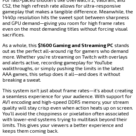
CS2, the high refresh rate allows for ultra-responsive
gameplay that makes a tangible difference. Meanwhile, the
1440p resolution hits the sweet spot between sharpness
and GPU demand—giving you room for high frame rates
even on the most demanding titles without forcing visual
sacrifices.​​​​‌ ‍ ​‍​‍‌‍ ‌ ​‍‌‍‍‌‌‍‌ ‌‍‍‌‌‍ ‍​‍​‍​ ‍‍​‍​‍‌ ​ ‌‍​‌‌‍ ‍‌‍‍‌‌ ‌​‌ ‍‌​‍ ‍‌‍‍‌‌‍ ​‍​‍​‍ ​​‍​‍‌‍‍​‌ ​‍‌‍‌‌‌‍‌‍​‍​‍​ ‍‍​‍​‍​‍ ‌‍​‌‌‍‌​‌‍ ‌‌‍‍‌‌‍ ‍​‍ ‌‍‍‌‌‍ ‍‌ ‌​‌‍‌‌‌‍ ‍‌ ‌​​‍ ‌‍‌‌‌‍‌​‌‍‍‌‌ ‌​​‍ ‌‍ ‌‌‍ ‌‍‌​‌‍‌‌​ ‌‌ ​​‌ ​‍‌‍‌‌‌ ​ ‌‍‌‌‌‍ ‍‌ ‌​‌‍​‌‌ ‌​‌‍‍‌‌‍ ‌‍ ‍​ ‍ ‌‍‍‌‌‍‌​​ ‌​ ​‌​ ‌​​ ‍‌‌‍‌​‌‍‌‍​ ‌‍​ ​‌‌‍‌​​‍ ‌​ ​‌​ ​‌​ ‌ ‌‍​‌​‍ ‌​ ‌​‌‍‌‍​ ‌ ​ ​‍​‍ ‌‌‍​‌​ ​‌‌‍‌‍​ ‌‌​‍ ‌​ ‌​​ ‌‍​ ​‍​ ‌ ​ ‌‍‌‍​‌​ ‌​​ ​‍‌‍‌‍​ ‌‌‌‍‌‍‌‍‌​​ ‍ ‌ ‌​‌ ‍‌‌ ​​‌‍‌‌​ ‌‌‍​‍‌ ‌‌‌‍‍‌‌‍ ​‌‍‌​​ ‍ ‌ ​​‌‍​‌‌ ‌​‌‍‍​​ ‌‌‍‍‌​ ​‌​ ‍​‌‍ ‍‌‌ ‌‍ ​‌‍ ‌‍ ‍‌‍‌ ‌‌ ‌‍‌​‌‍‌‌‌ ​ ‌‍​ ​‍‌‌​ ‌‌‌​​‍‌‌ ‌‍‍ ‌‍‌‌‌ ‍‌​‍‌‌​ ​ ‌​‌​​‍‌‌​ ​ ‌​‌​​‍‌‌​ ​‍​ ​‍‌‍‌‌‌‍ ‍​‍‌‌​ ​‍​ ​‍​‍‌‌​ ‌‌‌​‌​​‍ ‍‌ ‌‍‌‍​‌‌‍ ​‌ ‌‌‌‍‌‌​‍‌‌​ ‌‌‌​​‍‌‌ ‌‍‍ ‌‍‌‌‌ ‍‌​‍‌‌​ ​ ‌​‌​​‍‌‌​ ​ ‌​‌​​‍‌‌​ ​‍​ ​‍​ ​ ‌‍​‍​ ‍‌‌‍‌‌​ ‌‌​ ‍​​ ‍​​ ‌​‌‍‌‍​ ‌ ​ ‌‍‌‍‌​​‍‌‌​ ​‍​ ​‍​‍‌‌​ ‌‌‌​‌​​‍ ‍‌‍​ ‌‍‍​‌‍‍‌‌‍ ​‌‍‌​‌ ​‍‌‍‌‌‌‍ ‍​‍‌‌​ ‌‌‌​​‍‌‌ ‌‍‍ ‌‍‌‌‌ ‍‌​‍‌‌​ ​ ‌​‌​​‍‌‌​ ​ ‌​‌​​‍‌‌​ ​‍​ ​‍‌‍​‍​ ​ ​ ‌‌‌‍‌​‌‍​‍‌‍​‍​ ​‌‌‍‌‍‌‍‌​​ ‌ ​ ‌‍​ ‌‍​‍‌‌​ ​‍​ ​‍​‍‌‌​ ‌‌‌​‌​​‍ ‍‌ ‌​‌‍‌‌‌ ‍​‌ ‌​​ ‌‍​‍‌‍​‌‌ ​ ‌‍‌‌‌‌‌‌‌ ​‍‌‍ ​​ ‌​‍‌‌​ ​‍‌​‌‍‌‍​‌‌‍‌​‌‍ ‌‌‍‍‌‌‍ ‍​‍‌‍‌‍‍‌‌‍‌​​ ‌​ ​‌​ ‌​​ ‍‌‌‍‌​‌‍‌‍​ ‌‍​ ​‌‌‍‌​​‍ ‌​ ​‌​ ​‌​ ‌ ‌‍​‌​‍ ‌​ ‌​‌‍‌‍​ ‌ ​ ​‍​‍ ‌‌‍​‌​ ​‌‌‍‌‍​ ‌‌​‍ ‌​ ‌​​ ‌‍​ ​‍​ ‌ ​ ‌‍‌‍​‌​ ‌​​ ​‍‌‍‌‍​ ‌‌‌‍‌‍‌‍‌​​‍‌‍‌ ‌​‌ ‍‌‌ ​​‌‍‌‌​ ‌‌‍​‍‌ ‌‌‌‍‍‌‌‍ ​‌‍‌​​‍‌‍‌ ​​‌‍​‌‌ ‌​‌‍‍​​ ‌‌‍‍‌​ ​‌​ ‍​‌‍ ‍‌‌ ‌‍ ​‌‍ ‌‍ ‍‌‍‌ ‌‌ ‌‍‌​‌‍‌‌‌ ​ ‌‍​ ​‍‌‌​ ‌‌‌​​‍‌‌ ‌‍‍ ‌‍‌‌‌ ‍‌​‍‌‌​ ​ ‌​‌​​‍‌‌​ ​ ‌​‌​​‍‌‌​ ​‍​ ​‍‌‍‌‌‌‍ ‍​‍‌‌​ ​‍​ ​‍​‍‌‌​ ‌‌‌​‌​​‍ ‍‌ ‌‍‌‍​‌‌‍ ​‌ ‌‌‌‍‌‌​‍‌‌​ ‌‌‌​​‍‌‌ ‌‍‍ ‌‍‌‌‌ ‍‌​‍‌‌​ ​ ‌​‌​​‍‌‌​ ​ ‌​‌​​‍‌‌​ ​‍​ ​‍​ ​ ‌‍​‍​ ‍‌‌‍‌‌​ ‌‌​ ‍​​ ‍​​ ‌​‌‍‌‍​ ‌ ​ ‌‍‌‍‌​​‍‌‌​ ​‍​ ​‍​‍‌‌​ ‌‌‌​‌​​‍ ‍‌‍​ ‌‍‍​‌‍‍‌‌‍ ​‌‍‌​‌ ​‍‌‍‌‌‌‍ ‍​‍‌‌​ ‌‌‌​​‍‌‌ ‌‍‍ ‌‍‌‌‌ ‍‌​‍‌‌​ ​ ‌​‌​​‍‌‌​ ​ ‌​‌​​‍‌‌​ ​‍​ ​‍‌‍​‍​ ​ ​ ‌‌‌‍‌​‌‍​‍‌‍​‍​ ​‌‌‍‌‍‌‍‌​​ ‌ ​ ‌‍​ ‌‍​‍‌‌​ ​‍​ ​‍​‍‌‌​ ‌‌‌​‌​​‍ ‍‌ ‌​‌‍‌‌‌ ‍​‌ ‌​​‍‌‍‌ ​​‌‍‌‌‌ ​‍‌ ​ ‌ ​​‌‍‌‌‌‍​ ‌ ‌​‌‍‍‌‌ ‌‍‌‍‌‌​ ‌‌ ​​‌ ‌‌‌‍​‍‌‍ ​‌‍‍‌‌ ​ ‌‍‍​‌‍‌‌‌‍‌​​‍​‍‌ ‌
As a whole, this ​​​​‌ ‍ ​‍​‍‌‍ ‌ ​‍‌‍‍‌‌‍‌ ‌‍‍‌‌‍ ‍​‍​‍​ ‍‍​‍​‍‌ ​ ‌‍​‌‌‍ ‍‌‍‍‌‌ ‌​‌ ‍‌​‍ ‍‌‍‍‌‌‍ ​‍​‍​‍ ​​‍​‍‌‍‍​‌ ​‍‌‍‌‌‌‍‌‍​‍​‍​ ‍‍​‍​‍​‍ ‌‍​‌‌‍‌​‌‍ ‌‌‍‍‌‌‍ ‍​‍ ‌‍‍‌‌‍ ‍‌ ‌​‌‍‌‌‌‍ ‍‌ ‌​​‍ ‌‍‌‌‌‍‌​‌‍‍‌‌ ‌​​‍ ‌‍ ‌‌‍ ‌‍‌​‌‍‌‌​ ‌‌ ​​‌ ​‍‌‍‌‌‌ ​ ‌‍‌‌‌‍ ‍‌ ‌​‌‍​‌‌ ‌​‌‍‍‌‌‍ ‌‍ ‍​ ‍ ‌‍‍‌‌‍‌​​ ‌​ ​‌​ ‌​​ ‍‌‌‍‌​‌‍‌‍​ ‌‍​ ​‌‌‍‌​​‍ ‌​ ​‌​ ​‌​ ‌ ‌‍​‌​‍ ‌​ ‌​‌‍‌‍​ ‌ ​ ​‍​‍ ‌‌‍​‌​ ​‌‌‍‌‍​ ‌‌​‍ ‌​ ‌​​ ‌‍​ ​‍​ ‌ ​ ‌‍‌‍​‌​ ‌​​ ​‍‌‍‌‍​ ‌‌‌‍‌‍‌‍‌​​ ‍ ‌ ‌​‌ ‍‌‌ ​​‌‍‌‌​ ‌‌‍​‍‌ ‌‌‌‍‍‌‌‍ ​‌‍‌​​ ‍ ‌ ​​‌‍​‌‌ ‌​‌‍‍​​ ‌‌‍‍‌​ ​‌​ ‍​‌‍ ‍‌‌ ‌‍ ​‌‍ ‌‍ ‍‌‍‌ ‌‌ ‌‍‌​‌‍‌‌‌ ​ ‌‍​ ​‍‌‌​ ‌‌‌​​‍‌‌ ‌‍‍ ‌‍‌‌‌ ‍‌​‍‌‌​ ​ ‌​‌​​‍‌‌​ ​ ‌​‌​​‍‌‌​ ​‍​ ​‍‌‍‌‌‌‍ ‍​‍‌‌​ ​‍​ ​‍​‍‌‌​ ‌‌‌​‌​​‍ ‍‌ ‌‍‌‍​‌‌‍ ​‌ ‌‌‌‍‌‌​‍‌‌​ ‌‌‌​​‍‌‌ ‌‍‍ ‌‍‌‌‌ ‍‌​‍‌‌​ ​ ‌​‌​​‍‌‌​ ​ ‌​‌​​‍‌‌​ ​‍​ ​‍​ ‍‌​ ​‍​ ‌ ‌‍​‍​ ‌ ‌‍​‍‌‍‌​‌‍‌‍‌‍‌​​ ​ ‌‍‌​​ ​‍​‍‌‌​ ​‍​ ​‍​‍‌‌​ ‌‌‌​‌​​‍ ‍‌‍​ ‌‍‍​‌‍‍‌‌‍ ​‌‍‌​‌ ​‍‌‍‌‌‌‍ ‍​‍‌‌​ ‌‌‌​​‍‌‌ ‌‍‍ ‌‍‌‌‌ ‍‌​‍‌‌​ ​ ‌​‌​​‍‌‌​ ​ ‌​‌​​‍‌‌​ ​‍​ ​‍​ ​ ​ ​‌​ ‌ ​ ‍‌​ ‌​​ ​‍​ ‌‌‌‍​‍​ ​ ​ ‌​​ ‌​​ ​‌​‍‌‌​ ​‍​ ​‍​‍‌‌​ ‌‌‌​‌​​‍ ‍‌ ‌​‌‍‌‌‌ ‍​‌ ‌​​ ‌‍​‍‌‍​‌‌ ​ ‌‍‌‌‌‌‌‌‌ ​‍‌‍ ​​ ‌​‍‌‌​ ​‍‌​‌‍‌‍​‌‌‍‌​‌‍ ‌‌‍‍‌‌‍ ‍​‍‌‍‌‍‍‌‌‍‌​​ ‌​ ​‌​ ‌​​ ‍‌‌‍‌​‌‍‌‍​ ‌‍​ ​‌‌‍‌​​‍ ‌​ ​‌​ ​‌​ ‌ ‌‍​‌​‍ ‌​ ‌​‌‍‌‍​ ‌ ​ ​‍​‍ ‌‌‍​‌​ ​‌‌‍‌‍​ ‌‌​‍ ‌​ ‌​​ ‌‍​ ​‍​ ‌ ​ ‌‍‌‍​‌​ ‌​​ ​‍‌‍‌‍​ ‌‌‌‍‌‍‌‍‌​​‍‌‍‌ ‌​‌ ‍‌‌ ​​‌‍‌‌​ ‌‌‍​‍‌ ‌‌‌‍‍‌‌‍ ​‌‍‌​​‍‌‍‌ ​​‌‍​‌‌ ‌​‌‍‍​​ ‌‌‍‍‌​ ​‌​ ‍​‌‍ ‍‌‌ ‌‍ ​‌‍ ‌‍ ‍‌‍‌ ‌‌ ‌‍‌​‌‍‌‌‌ ​ ‌‍​ ​‍‌‌​ ‌‌‌​​‍‌‌ ‌‍‍ ‌‍‌‌‌ ‍‌​‍‌‌​ ​ ‌​‌​​‍‌‌​ ​ ‌​‌​​‍‌‌​ ​‍​ ​‍‌‍‌‌‌‍ ‍​‍‌‌​ ​‍​ ​‍​‍‌‌​ ‌‌‌​‌​​‍ ‍‌ ‌‍‌‍​‌‌‍ ​‌ ‌‌‌‍‌‌​‍‌‌​ ‌‌‌​​‍‌‌ ‌‍‍ ‌‍‌‌‌ ‍‌​‍‌‌​ ​ ‌​‌​​‍‌‌​ ​ ‌​‌​​‍‌‌​ ​‍​ ​‍​ ‍‌​ ​‍​ ‌ ‌‍​‍​ ‌ ‌‍​‍‌‍‌​‌‍‌‍‌‍‌​​ ​ ‌‍‌​​ ​‍​‍‌‌​ ​‍​ ​‍​‍‌‌​ ‌‌‌​‌​​‍ ‍‌‍​ ‌‍‍​‌‍‍‌‌‍ ​‌‍‌​‌ ​‍‌‍‌‌‌‍ ‍​‍‌‌​ ‌‌‌​​‍‌‌ ‌‍‍ ‌‍‌‌‌ ‍‌​‍‌‌​ ​ ‌​‌​​‍‌‌​ ​ ‌​‌​​‍‌‌​ ​‍​ ​‍​ ​ ​ ​‌​ ‌ ​ ‍‌​ ‌​​ ​‍​ ‌‌‌‍​‍​ ​ ​ ‌​​ ‌​​ ​‌​‍‌‌​ ​‍​ ​‍​‍‌‌​ ‌‌‌​‌​​‍ ‍‌ ‌​‌‍‌‌‌ ‍​‌ ‌​​‍‌‍‌ ​​‌‍‌‌‌ ​‍‌ ​ ‌ ​​‌‍‌‌‌‍​ ‌ ‌​‌‍‍‌‌ ‌‍‌‍‌‌​ ‌‌ ​​‌ ‌‌‌‍​‍‌‍ ​‌‍‍‌‌ ​ ‌‍‍​‌‍‌‌‌‍‌​​‍​‍‌ ‌
$1600 Gaming and Streaming PC​​​​‌ ‍ ​‍​‍‌‍ ‌ ​‍‌‍‍‌‌‍‌ ‌‍‍‌‌‍ ‍​‍​‍​ ‍‍​‍​‍‌ ​ ‌‍​‌‌‍ ‍‌‍‍‌‌ ‌​‌ ‍‌​‍ ‍‌‍‍‌‌‍ ​‍​‍​‍ ​​‍​‍‌‍‍​‌ ​‍‌‍‌‌‌‍‌‍​‍​‍​ ‍‍​‍​‍​‍ ‌‍​‌‌‍‌​‌‍ ‌‌‍‍‌‌‍ ‍​‍ ‌‍‍‌‌‍ ‍‌ ‌​‌‍‌‌‌‍ ‍‌ ‌​​‍ ‌‍‌‌‌‍‌​‌‍‍‌‌ ‌​​‍ ‌‍ ‌‌‍ ‌‍‌​‌‍‌‌​ ‌‌ ​​‌ ​‍‌‍‌‌‌ ​ ‌‍‌‌‌‍ ‍‌ ‌​‌‍​‌‌ ‌​‌‍‍‌‌‍ ‌‍ ‍​ ‍ ‌‍‍‌‌‍‌​​ ‌​ ​‌​ ‌​​ ‍‌‌‍‌​‌‍‌‍​ ‌‍​ ​‌‌‍‌​​‍ ‌​ ​‌​ ​‌​ ‌ ‌‍​‌​‍ ‌​ ‌​‌‍‌‍​ ‌ ​ ​‍​‍ ‌‌‍​‌​ ​‌‌‍‌‍​ ‌‌​‍ ‌​ ‌​​ ‌‍​ ​‍​ ‌ ​ ‌‍‌‍​‌​ ‌​​ ​‍‌‍‌‍​ ‌‌‌‍‌‍‌‍‌​​ ‍ ‌ ‌​‌ ‍‌‌ ​​‌‍‌‌​ ‌‌‍​‍‌ ‌‌‌‍‍‌‌‍ ​‌‍‌​​ ‍ ‌ ​​‌‍​‌‌ ‌​‌‍‍​​ ‌‌‍‍‌​ ​‌​ ‍​‌‍ ‍‌‌ ‌‍ ​‌‍ ‌‍ ‍‌‍‌ ‌‌ ‌‍‌​‌‍‌‌‌ ​ ‌‍​ ​‍‌‌​ ‌‌‌​​‍‌‌ ‌‍‍ ‌‍‌‌‌ ‍‌​‍‌‌​ ​ ‌​‌​​‍‌‌​ ​ ‌​‌​​‍‌‌​ ​‍​ ​‍‌‍‌‌‌‍ ‍​‍‌‌​ ​‍​ ​‍​‍‌‌​ ‌‌‌​‌​​‍ ‍‌ ‌‍‌‍​‌‌‍ ​‌ ‌‌‌‍‌‌​‍‌‌​ ‌‌‌​​‍‌‌ ‌‍‍ ‌‍‌‌‌ ‍‌​‍‌‌​ ​ ‌​‌​​‍‌‌​ ​ ‌​‌​​‍‌‌​ ​‍​ ​‍​ ‍‌​ ​‍​ ‌ ‌‍​‍​ ‌ ‌‍​‍‌‍‌​‌‍‌‍‌‍‌​​ ​ ‌‍‌​​ ​‍​‍‌‌​ ​‍​ ​‍​‍‌‌​ ‌‌‌​‌​​‍ ‍‌‍​ ‌‍‍​‌‍‍‌‌‍ ​‌‍‌​‌ ​‍‌‍‌‌‌‍ ‍​‍‌‌​ ‌‌‌​​‍‌‌ ‌‍‍ ‌‍‌‌‌ ‍‌​‍‌‌​ ​ ‌​‌​​‍‌‌​ ​ ‌​‌​​‍‌‌​ ​‍​ ​‍‌‍​ ‌‍‌​​ ​‌​ ‌​​ ​ ‌‍‌‌​ ​‌​ ‌‍​ ​‌​ ‍​​ ‌‍​ ‍‌​‍‌‌​ ​‍​ ​‍​‍‌‌​ ‌‌‌​‌​​‍ ‍‌ ‌​‌‍‌‌‌ ‍​‌ ‌​​ ‌‍​‍‌‍​‌‌ ​ ‌‍‌‌‌‌‌‌‌ ​‍‌‍ ​​ ‌​‍‌‌​ ​‍‌​‌‍‌‍​‌‌‍‌​‌‍ ‌‌‍‍‌‌‍ ‍​‍‌‍‌‍‍‌‌‍‌​​ ‌​ ​‌​ ‌​​ ‍‌‌‍‌​‌‍‌‍​ ‌‍​ ​‌‌‍‌​​‍ ‌​ ​‌​ ​‌​ ‌ ‌‍​‌​‍ ‌​ ‌​‌‍‌‍​ ‌ ​ ​‍​‍ ‌‌‍​‌​ ​‌‌‍‌‍​ ‌‌​‍ ‌​ ‌​​ ‌‍​ ​‍​ ‌ ​ ‌‍‌‍​‌​ ‌​​ ​‍‌‍‌‍​ ‌‌‌‍‌‍‌‍‌​​‍‌‍‌ ‌​‌ ‍‌‌ ​​‌‍‌‌​ ‌‌‍​‍‌ ‌‌‌‍‍‌‌‍ ​‌‍‌​​‍‌‍‌ ​​‌‍​‌‌ ‌​‌‍‍​​ ‌‌‍‍‌​ ​‌​ ‍​‌‍ ‍‌‌ ‌‍ ​‌‍ ‌‍ ‍‌‍‌ ‌‌ ‌‍‌​‌‍‌‌‌ ​ ‌‍​ ​‍‌‌​ ‌‌‌​​‍‌‌ ‌‍‍ ‌‍‌‌‌ ‍‌​‍‌‌​ ​ ‌​‌​​‍‌‌​ ​ ‌​‌​​‍‌‌​ ​‍​ ​‍‌‍‌‌‌‍ ‍​‍‌‌​ ​‍​ ​‍​‍‌‌​ ‌‌‌​‌​​‍ ‍‌ ‌‍‌‍​‌‌‍ ​‌ ‌‌‌‍‌‌​‍‌‌​ ‌‌‌​​‍‌‌ ‌‍‍ ‌‍‌‌‌ ‍‌​‍‌‌​ ​ ‌​‌​​‍‌‌​ ​ ‌​‌​​‍‌‌​ ​‍​ ​‍​ ‍‌​ ​‍​ ‌ ‌‍​‍​ ‌ ‌‍​‍‌‍‌​‌‍‌‍‌‍‌​​ ​ ‌‍‌​​ ​‍​‍‌‌​ ​‍​ ​‍​‍‌‌​ ‌‌‌​‌​​‍ ‍‌‍​ ‌‍‍​‌‍‍‌‌‍ ​‌‍‌​‌ ​‍‌‍‌‌‌‍ ‍​‍‌‌​ ‌‌‌​​‍‌‌ ‌‍‍ ‌‍‌‌‌ ‍‌​‍‌‌​ ​ ‌​‌​​‍‌‌​ ​ ‌​‌​​‍‌‌​ ​‍​ ​‍‌‍​ ‌‍‌​​ ​‌​ ‌​​ ​ ‌‍‌‌​ ​‌​ ‌‍​ ​‌​ ‍​​ ‌‍​ ‍‌​‍‌‌​ ​‍​ ​‍​‍‌‌​ ‌‌‌​‌​​‍ ‍‌ ‌​‌‍‌‌‌ ‍​‌ ‌​​‍‌‍‌ ​​‌‍‌‌‌ ​‍‌ ​ ‌ ​​‌‍‌‌‌‍​ ‌ ‌​‌‍‍‌‌ ‌‍‌‍‌‌​ ‌‌ ​​‌ ‌‌‌‍​‍‌‍ ​‌‍‍‌‌ ​ ‌‍‍​‌‍‌‌‌‍‌​​‍​‍‌ ‌
stands
out as the perfect all-around rig for gamers who demand
more. Whether you're streaming on Twitch with overlays
and alerts active, recording gameplay for YouTube
walkthroughs, or simply pushing the limits in the latest
AAA games, this setup does it all—and does it without
breaking a sweat.​​​​‌ ‍ ​‍​‍‌‍ ‌ ​‍‌‍‍‌‌‍‌ ‌‍‍‌‌‍ ‍​‍​‍​ ‍‍​‍​‍‌ ​ ‌‍​‌‌‍ ‍‌‍‍‌‌ ‌​‌ ‍‌​‍ ‍‌‍‍‌‌‍ ​‍​‍​‍ ​​‍​‍‌‍‍​‌ ​‍‌‍‌‌‌‍‌‍​‍​‍​ ‍‍​‍​‍​‍ ‌‍​‌‌‍‌​‌‍ ‌‌‍‍‌‌‍ ‍​‍ ‌‍‍‌‌‍ ‍‌ ‌​‌‍‌‌‌‍ ‍‌ ‌​​‍ ‌‍‌‌‌‍‌​‌‍‍‌‌ ‌​​‍ ‌‍ ‌‌‍ ‌‍‌​‌‍‌‌​ ‌‌ ​​‌ ​‍‌‍‌‌‌ ​ ‌‍‌‌‌‍ ‍‌ ‌​‌‍​‌‌ ‌​‌‍‍‌‌‍ ‌‍ ‍​ ‍ ‌‍‍‌‌‍‌​​ ‌​ ​‌​ ‌​​ ‍‌‌‍‌​‌‍‌‍​ ‌‍​ ​‌‌‍‌​​‍ ‌​ ​‌​ ​‌​ ‌ ‌‍​‌​‍ ‌​ ‌​‌‍‌‍​ ‌ ​ ​‍​‍ ‌‌‍​‌​ ​‌‌‍‌‍​ ‌‌​‍ ‌​ ‌​​ ‌‍​ ​‍​ ‌ ​ ‌‍‌‍​‌​ ‌​​ ​‍‌‍‌‍​ ‌‌‌‍‌‍‌‍‌​​ ‍ ‌ ‌​‌ ‍‌‌ ​​‌‍‌‌​ ‌‌‍​‍‌ ‌‌‌‍‍‌‌‍ ​‌‍‌​​ ‍ ‌ ​​‌‍​‌‌ ‌​‌‍‍​​ ‌‌‍‍‌​ ​‌​ ‍​‌‍ ‍‌‌ ‌‍ ​‌‍ ‌‍ ‍‌‍‌ ‌‌ ‌‍‌​‌‍‌‌‌ ​ ‌‍​ ​‍‌‌​ ‌‌‌​​‍‌‌ ‌‍‍ ‌‍‌‌‌ ‍‌​‍‌‌​ ​ ‌​‌​​‍‌‌​ ​ ‌​‌​​‍‌‌​ ​‍​ ​‍‌‍‌‌‌‍ ‍​‍‌‌​ ​‍​ ​‍​‍‌‌​ ‌‌‌​‌​​‍ ‍‌ ‌‍‌‍​‌‌‍ ​‌ ‌‌‌‍‌‌​‍‌‌​ ‌‌‌​​‍‌‌ ‌‍‍ ‌‍‌‌‌ ‍‌​‍‌‌​ ​ ‌​‌​​‍‌‌​ ​ ‌​‌​​‍‌‌​ ​‍​ ​‍​ ‍‌​ ​‍​ ‌ ‌‍​‍​ ‌ ‌‍​‍‌‍‌​‌‍‌‍‌‍‌​​ ​ ‌‍‌​​ ​‍​‍‌‌​ ​‍​ ​‍​‍‌‌​ ‌‌‌​‌​​‍ ‍‌‍​ ‌‍‍​‌‍‍‌‌‍ ​‌‍‌​‌ ​‍‌‍‌‌‌‍ ‍​‍‌‌​ ‌‌‌​​‍‌‌ ‌‍‍ ‌‍‌‌‌ ‍‌​‍‌‌​ ​ ‌​‌​​‍‌‌​ ​ ‌​‌​​‍‌‌​ ​‍​ ​‍​ ​‌​ ​‌​ ​​‌‍​‍​ ​‍​ ‌​​ ‌‌‌‍​ ​ ​‍‌‍​‌​ ‌‍‌‍‌‌​‍‌‌​ ​‍​ ​‍​‍‌‌​ ‌‌‌​‌​​‍ ‍‌ ‌​‌‍‌‌‌ ‍​‌ ‌​​ ‌‍​‍‌‍​‌‌ ​ ‌‍‌‌‌‌‌‌‌ ​‍‌‍ ​​ ‌​‍‌‌​ ​‍‌​‌‍‌‍​‌‌‍‌​‌‍ ‌‌‍‍‌‌‍ ‍​‍‌‍‌‍‍‌‌‍‌​​ ‌​ ​‌​ ‌​​ ‍‌‌‍‌​‌‍‌‍​ ‌‍​ ​‌‌‍‌​​‍ ‌​ ​‌​ ​‌​ ‌ ‌‍​‌​‍ ‌​ ‌​‌‍‌‍​ ‌ ​ ​‍​‍ ‌‌‍​‌​ ​‌‌‍‌‍​ ‌‌​‍ ‌​ ‌​​ ‌‍​ ​‍​ ‌ ​ ‌‍‌‍​‌​ ‌​​ ​‍‌‍‌‍​ ‌‌‌‍‌‍‌‍‌​​‍‌‍‌ ‌​‌ ‍‌‌ ​​‌‍‌‌​ ‌‌‍​‍‌ ‌‌‌‍‍‌‌‍ ​‌‍‌​​‍‌‍‌ ​​‌‍​‌‌ ‌​‌‍‍​​ ‌‌‍‍‌​ ​‌​ ‍​‌‍ ‍‌‌ ‌‍ ​‌‍ ‌‍ ‍‌‍‌ ‌‌ ‌‍‌​‌‍‌‌‌ ​ ‌‍​ ​‍‌‌​ ‌‌‌​​‍‌‌ ‌‍‍ ‌‍‌‌‌ ‍‌​‍‌‌​ ​ ‌​‌​​‍‌‌​ ​ ‌​‌​​‍‌‌​ ​‍​ ​‍‌‍‌‌‌‍ ‍​‍‌‌​ ​‍​ ​‍​‍‌‌​ ‌‌‌​‌​​‍ ‍‌ ‌‍‌‍​‌‌‍ ​‌ ‌‌‌‍‌‌​‍‌‌​ ‌‌‌​​‍‌‌ ‌‍‍ ‌‍‌‌‌ ‍‌​‍‌‌​ ​ ‌​‌​​‍‌‌​ ​ ‌​‌​​‍‌‌​ ​‍​ ​‍​ ‍‌​ ​‍​ ‌ ‌‍​‍​ ‌ ‌‍​‍‌‍‌​‌‍‌‍‌‍‌​​ ​ ‌‍‌​​ ​‍​‍‌‌​ ​‍​ ​‍​‍‌‌​ ‌‌‌​‌​​‍ ‍‌‍​ ‌‍‍​‌‍‍‌‌‍ ​‌‍‌​‌ ​‍‌‍‌‌‌‍ ‍​‍‌‌​ ‌‌‌​​‍‌‌ ‌‍‍ ‌‍‌‌‌ ‍‌​‍‌‌​ ​ ‌​‌​​‍‌‌​ ​ ‌​‌​​‍‌‌​ ​‍​ ​‍​ ​‌​ ​‌​ ​​‌‍​‍​ ​‍​ ‌​​ ‌‌‌‍​ ​ ​‍‌‍​‌​ ‌‍‌‍‌‌​‍‌‌​ ​‍​ ​‍​‍‌‌​ ‌‌‌​‌​​‍ ‍‌ ‌​‌‍‌‌‌ ‍​‌ ‌​​‍‌‍‌ ​​‌‍‌‌‌ ​‍‌ ​ ‌ ​​‌‍‌‌‌‍​ ‌ ‌​‌‍‍‌‌ ‌‍‌‍‌‌​ ‌‌ ​​‌ ‌‌‌‍​‍‌‍ ​‌‍‍‌‌ ​ ‌‍‍​‌‍‌‌‌‍‌​​‍​‍‌ ‌
This system isn’t just about frame rates—it’s about creating
a seamless experience for your audience. With support for
AV1 encoding and high-speed DDR5 memory, your stream
quality will stay crisp even when action heats up on screen.
You’ll avoid the choppiness or pixelation often associated
with lower-end systems trying to multitask beyond their
limits. This gives your viewers a better experience and
keeps them coming back.​​​​‌ ‍ ​‍​‍‌‍ ‌ ​‍‌‍‍‌‌‍‌ ‌‍‍‌‌‍ ‍​‍​‍​ ‍‍​‍​‍‌ ​ ‌‍​‌‌‍ ‍‌‍‍‌‌ ‌​‌ ‍‌​‍ ‍‌‍‍‌‌‍ ​‍​‍​‍ ​​‍​‍‌‍‍​‌ ​‍‌‍‌‌‌‍‌‍​‍​‍​ ‍‍​‍​‍​‍ ‌‍​‌‌‍‌​‌‍ ‌‌‍‍‌‌‍ ‍​‍ ‌‍‍‌‌‍ ‍‌ ‌​‌‍‌‌‌‍ ‍‌ ‌​​‍ ‌‍‌‌‌‍‌​‌‍‍‌‌ ‌​​‍ ‌‍ ‌‌‍ ‌‍‌​‌‍‌‌​ ‌‌ ​​‌ ​‍‌‍‌‌‌ ​ ‌‍‌‌‌‍ ‍‌ ‌​‌‍​‌‌ ‌​‌‍‍‌‌‍ ‌‍ ‍​ ‍ ‌‍‍‌‌‍‌​​ ‌​ ​‌​ ‌​​ ‍‌‌‍‌​‌‍‌‍​ ‌‍​ ​‌‌‍‌​​‍ ‌​ ​‌​ ​‌​ ‌ ‌‍​‌​‍ ‌​ ‌​‌‍‌‍​ ‌ ​ ​‍​‍ ‌‌‍​‌​ ​‌‌‍‌‍​ ‌‌​‍ ‌​ ‌​​ ‌‍​ ​‍​ ‌ ​ ‌‍‌‍​‌​ ‌​​ ​‍‌‍‌‍​ ‌‌‌‍‌‍‌‍‌​​ ‍ ‌ ‌​‌ ‍‌‌ ​​‌‍‌‌​ ‌‌‍​‍‌ ‌‌‌‍‍‌‌‍ ​‌‍‌​​ ‍ ‌ ​​‌‍​‌‌ ‌​‌‍‍​​ ‌‌‍‍‌​ ​‌​ ‍​‌‍ ‍‌‌ ‌‍ ​‌‍ ‌‍ ‍‌‍‌ ‌‌ ‌‍‌​‌‍‌‌‌ ​ ‌‍​ ​‍‌‌​ ‌‌‌​​‍‌‌ ‌‍‍ ‌‍‌‌‌ ‍‌​‍‌‌​ ​ ‌​‌​​‍‌‌​ ​ ‌​‌​​‍‌‌​ ​‍​ ​‍‌‍‌‌‌‍ ‍​‍‌‌​ ​‍​ ​‍​‍‌‌​ ‌‌‌​‌​​‍ ‍‌ ‌‍‌‍​‌‌‍ ​‌ ‌‌‌‍‌‌​‍‌‌​ ‌‌‌​​‍‌‌ ‌‍‍ ‌‍‌‌‌ ‍‌​‍‌‌​ ​ ‌​‌​​‍‌‌​ ​ ‌​‌​​‍‌‌​ ​‍​ ​‍‌‍​‍‌‍‌‌​ ‌​‌‍​ ‌‍‌‍​ ‍‌​ ‌‌​ ‍​​ ‍​​ ​ ​ ​‍‌‍​ ​‍‌‌​ ​‍​ ​‍​‍‌‌​ ‌‌‌​‌​​‍ ‍‌‍​ ‌‍‍​‌‍‍‌‌‍ ​‌‍‌​‌ ​‍‌‍‌‌‌‍ ‍​‍‌‌​ ‌‌‌​​‍‌‌ ‌‍‍ ‌‍‌‌‌ ‍‌​‍‌‌​ ​ ‌​‌​​‍‌‌​ ​ ‌​‌​​‍‌‌​ ​‍​ ​‍​ ‌‍​ ​‌‌‍‌‍​ ‍​​ ‍​​ ‌​‌‍‌‌​ ​​‌‍​‌​ ​​‌‍​‌​ ‌‌​‍‌‌​ ​‍​ ​‍​‍‌‌​ ‌‌‌​‌​​‍ ‍‌ ‌​‌‍‌‌‌ ‍​‌ ‌​​ ‌‍​‍‌‍​‌‌ ​ ‌‍‌‌‌‌‌‌‌ ​‍‌‍ ​​ ‌​‍‌‌​ ​‍‌​‌‍‌‍​‌‌‍‌​‌‍ ‌‌‍‍‌‌‍ ‍​‍‌‍‌‍‍‌‌‍‌​​ ‌​ ​‌​ ‌​​ ‍‌‌‍‌​‌‍‌‍​ ‌‍​ ​‌‌‍‌​​‍ ‌​ ​‌​ ​‌​ ‌ ‌‍​‌​‍ ‌​ ‌​‌‍‌‍​ ‌ ​ ​‍​‍ ‌‌‍​‌​ ​‌‌‍‌‍​ ‌‌​‍ ‌​ ‌​​ ‌‍​ ​‍​ ‌ ​ ‌‍‌‍​‌​ ‌​​ ​‍‌‍‌‍​ ‌‌‌‍‌‍‌‍‌​​‍‌‍‌ ‌​‌ ‍‌‌ ​​‌‍‌‌​ ‌‌‍​‍‌ ‌‌‌‍‍‌‌‍ ​‌‍‌​​‍‌‍‌ ​​‌‍​‌‌ ‌​‌‍‍​​ ‌‌‍‍‌​ ​‌​ ‍​‌‍ ‍‌‌ ‌‍ ​‌‍ ‌‍ ‍‌‍‌ ‌‌ ‌‍‌​‌‍‌‌‌ ​ ‌‍​ ​‍‌‌​ ‌‌‌​​‍‌‌ ‌‍‍ ‌‍‌‌‌ ‍‌​‍‌‌​ ​ ‌​‌​​‍‌‌​ ​ ‌​‌​​‍‌‌​ ​‍​ ​‍‌‍‌‌‌‍ ‍​‍‌‌​ ​‍​ ​‍​‍‌‌​ ‌‌‌​‌​​‍ ‍‌ ‌‍‌‍​‌‌‍ ​‌ ‌‌‌‍‌‌​‍‌‌​ ‌‌‌​​‍‌‌ ‌‍‍ ‌‍‌‌‌ ‍‌​‍‌‌​ ​ ‌​‌​​‍‌‌​ ​ ‌​‌​​‍‌‌​ ​‍​ ​‍‌‍​‍‌‍‌‌​ ‌​‌‍​ ‌‍‌‍​ ‍‌​ ‌‌​ ‍​​ ‍​​ ​ ​ ​‍‌‍​ ​‍‌‌​ ​‍​ ​‍​‍‌‌​ ‌‌‌​‌​​‍ ‍‌‍​ ‌‍‍​‌‍‍‌‌‍ ​‌‍‌​‌ ​‍‌‍‌‌‌‍ ‍​‍‌‌​ ‌‌‌​​‍‌‌ ‌‍‍ ‌‍‌‌‌ ‍‌​‍‌‌​ ​ ‌​‌​​‍‌‌​ ​ ‌​‌​​‍‌‌​ ​‍​ ​‍​ ‌‍​ ​‌‌‍‌‍​ ‍​​ ‍​​ ‌​‌‍‌‌​ ​​‌‍​‌​ ​​‌‍​‌​ ‌‌​‍‌‌​ ​‍​ ​‍​‍‌‌​ ‌‌‌​‌​​‍ ‍‌ ‌​‌‍‌‌‌ ‍​‌ ‌​​‍‌‍‌ ​​‌‍‌‌‌ ​‍‌ ​ ‌ ​​‌‍‌‌‌‍​ ‌ ‌​‌‍‍‌‌ ‌‍‌‍‌‌​ ‌‌ ​​‌ ‌‌‌‍​‍‌‍ ​‌‍‍‌‌ ​ ‌‍‍​‌‍‌‌‌‍‌​​‍​‍‌ ‌