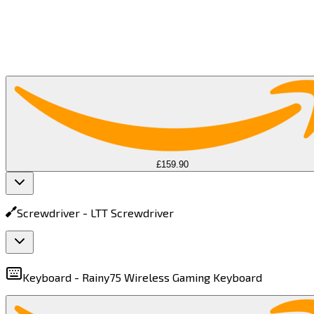
£159.90
Screwdriver -
LTT Screwdriver​​​​‌ ‍ ​‍​‍‌‍ ‌ ​‍‌‍‍‌‌‍‌ ‌‍‍‌‌‍ ‍​‍​‍​ ‍‍​‍​‍‌ ​ ‌‍​‌‌‍ ‍‌‍‍‌‌ ‌​‌ ‍‌​‍ ‍‌‍‍‌‌‍ ​‍​‍​‍ ​​‍​‍‌‍‍​‌ ​‍‌‍‌‌‌‍‌‍​‍​‍​ ‍‍​‍​‍​‍ ‌‍​‌‌‍‌​‌‍ ‌‌‍‍‌‌‍ ‍​‍ ‌‍‍‌‌‍ ‍‌ ‌​‌‍‌‌‌‍ ‍‌ ‌​​‍ ‌‍‌‌‌‍‌​‌‍‍‌‌ ‌​​‍ ‌‍ ‌‌‍ ‌‍‌​‌‍‌‌​ ‌‌ ​​‌ ​‍‌‍‌‌‌ ​ ‌‍‌‌‌‍ ‍‌ ‌​‌‍​‌‌ ‌​‌‍‍‌‌‍ ‌‍ ‍​ ‍ ‌‍‍‌‌‍‌​​ ‌​ ‌ ​ ‌​​ ‌ ‌‍​‌‌‍​‌​ ‌‌​ ‌‍​ ‍‌​‍ ‌‌‍​‍‌‍‌‌​ ‌‍‌‍‌‍​‍ ‌​ ‌​​ ​ ‌‍​‍​ ​‍​‍ ‌​ ‍​​ ‌​‌‍‌​​ ‌ ​‍ ‌​ ‌‌‌‍‌​‌‍‌‍​ ​‌​ ​‌​ ‌‍​ ​‌​ ​‌‌‍‌​​ ​​‌‍‌‍​ ​‍​ ‍ ‌ ‌​‌ ‍‌‌ ​​‌‍‌‌​ ‌‌‍ ‌ ‌​‌‍‍​‌‍‌‌‌ ​‍​ ‍ ‌ ​​‌‍​‌‌ ‌​‌‍‍​​ ‌‌‍ ‍‌‍​‌‌‍ ‌‌‍‌‌​ ‌‍​‍‌‍​‌‌ ​ ‌‍‌‌‌‌‌‌‌ ​‍‌‍ ​​ ‌​‍‌‌​ ​‍‌​‌‍‌‍​‌‌‍‌​‌‍ ‌‌‍‍‌‌‍ ‍​‍‌‍‌‍‍‌‌‍‌​​ ‌​ ‌ ​ ‌​​ ‌ ‌‍​‌‌‍​‌​ ‌‌​ ‌‍​ ‍‌​‍ ‌‌‍​‍‌‍‌‌​ ‌‍‌‍‌‍​‍ ‌​ ‌​​ ​ ‌‍​‍​ ​‍​‍ ‌​ ‍​​ ‌​‌‍‌​​ ‌ ​‍ ‌​ ‌‌‌‍‌​‌‍‌‍​ ​‌​ ​‌​ ‌‍​ ​‌​ ​‌‌‍‌​​ ​​‌‍‌‍​ ​‍​‍‌‍‌ ‌​‌ ‍‌‌ ​​‌‍‌‌​ ‌‌‍ ‌ ‌​‌‍‍​‌‍‌‌‌ ​‍​‍‌‍‌ ​​‌‍​‌‌ ‌​‌‍‍​​ ‌‌‍ ‍‌‍​‌‌‍ ‌‌‍‌‌​‍‌‍‌ ​​‌‍‌‌‌ ​‍‌ ​ ‌ ​​‌‍‌‌‌‍​ ‌ ‌​‌‍‍‌‌ ‌‍‌‍‌‌​ ‌‌ ​​‌ ‌‌‌‍​‍‌‍ ​‌‍‍‌‌ ​ ‌‍‍​‌‍‌‌‌‍‌​​‍​‍‌ ‌
Keyboard -
Rainy75 Wireless Gaming Keyboard​​​​‌ ‍ ​‍​‍‌‍ ‌ ​‍‌‍‍‌‌‍‌ ‌‍‍‌‌‍ ‍​‍​‍​ ‍‍​‍​‍‌ ​ ‌‍​‌‌‍ ‍‌‍‍‌‌ ‌​‌ ‍‌​‍ ‍‌‍‍‌‌‍ ​‍​‍​‍ ​​‍​‍‌‍‍​‌ ​‍‌‍‌‌‌‍‌‍​‍​‍​ ‍‍​‍​‍​‍ ‌‍​‌‌‍‌​‌‍ ‌‌‍‍‌‌‍ ‍​‍ ‌‍‍‌‌‍ ‍‌ ‌​‌‍‌‌‌‍ ‍‌ ‌​​‍ ‌‍‌‌‌‍‌​‌‍‍‌‌ ‌​​‍ ‌‍ ‌‌‍ ‌‍‌​‌‍‌‌​ ‌‌ ​​‌ ​‍‌‍‌‌‌ ​ ‌‍‌‌‌‍ ‍‌ ‌​‌‍​‌‌ ‌​‌‍‍‌‌‍ ‌‍ ‍​ ‍ ‌‍‍‌‌‍‌​​ ‌‌‍​‌​ ​​​ ‌ ​ ‌​​ ‍​‌‍‌​​ ​​​ ‌​​‍ ‌‌‍​ ‌‍​‍‌‍​ ​ ​‌​‍ ‌​ ‌​​ ‍​​ ​‌​ ​‍​‍ ‌‌‍​‍​ ​​​ ​‌‌‍‌‍​‍ ‌​ ​ ​ ​​‌‍‌​‌‍​‍​ ‍‌​ ‌‍​ ‌‍​ ​‍‌‍​‌​ ‍​‌‍‌‌‌‍‌‌​ ‍ ‌ ‌​‌ ‍‌‌ ​​‌‍‌‌​ ‌‌‍ ‌ ‌​‌‍‍​‌‍‌‌‌ ​‍​ ‍ ‌ ​​‌‍​‌‌ ‌​‌‍‍​​ ‌‌‍ ‍‌‍​‌‌‍ ‌‌‍‌‌​ ‌‍​‍‌‍​‌‌ ​ ‌‍‌‌‌‌‌‌‌ ​‍‌‍ ​​ ‌​‍‌‌​ ​‍‌​‌‍‌‍​‌‌‍‌​‌‍ ‌‌‍‍‌‌‍ ‍​‍‌‍‌‍‍‌‌‍‌​​ ‌‌‍​‌​ ​​​ ‌ ​ ‌​​ ‍​‌‍‌​​ ​​​ ‌​​‍ ‌‌‍​ ‌‍​‍‌‍​ ​ ​‌​‍ ‌​ ‌​​ ‍​​ ​‌​ ​‍​‍ ‌‌‍​‍​ ​​​ ​‌‌‍‌‍​‍ ‌​ ​ ​ ​​‌‍‌​‌‍​‍​ ‍‌​ ‌‍​ ‌‍​ ​‍‌‍​‌​ ‍​‌‍‌‌‌‍‌‌​‍‌‍‌ ‌​‌ ‍‌‌ ​​‌‍‌‌​ ‌‌‍ ‌ ‌​‌‍‍​‌‍‌‌‌ ​‍​‍‌‍‌ ​​‌‍​‌‌ ‌​‌‍‍​​ ‌‌‍ ‍‌‍​‌‌‍ ‌‌‍‌‌​‍‌‍‌ ​​‌‍‌‌‌ ​‍‌ ​ ‌ ​​‌‍‌‌‌‍​ ‌ ‌​‌‍‍‌‌ ‌‍‌‍‌‌​ ‌‌ ​​‌ ‌‌‌‍​‍‌‍ ​‌‍‍‌‌ ​ ‌‍‍​‌‍‌‌‌‍‌​​‍​‍‌ ‌