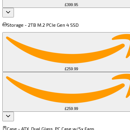
£399.95
Storage -
2TB M.2 PCIe Gen 4 SSD​​​​‌ ‍ ​‍​‍‌‍ ‌ ​‍‌‍‍‌‌‍‌ ‌‍‍‌‌‍ ‍​‍​‍​ ‍‍​‍​‍‌ ​ ‌‍​‌‌‍ ‍‌‍‍‌‌ ‌​‌ ‍‌​‍ ‍‌‍‍‌‌‍ ​‍​‍​‍ ​​‍​‍‌‍‍​‌ ​‍‌‍‌‌‌‍‌‍​‍​‍​ ‍‍​‍​‍​‍ ‌‍​‌‌‍‌​‌‍ ‌‌‍‍‌‌‍ ‍​‍ ‌‍‍‌‌‍ ‍‌ ‌​‌‍‌‌‌‍ ‍‌ ‌​​‍ ‌‍‌‌‌‍‌​‌‍‍‌‌ ‌​​‍ ‌‍ ‌‌‍ ‌‍‌​‌‍‌‌​ ‌‌ ​​‌ ​‍‌‍‌‌‌ ​ ‌‍‌‌‌‍ ‍‌ ‌​‌‍​‌‌ ‌​‌‍‍‌‌‍ ‌‍ ‍​ ‍ ‌‍‍‌‌‍‌​​ ‌‌‍​‍​ ​​​ ‌‌​ ‍​‌‍​ ‌‍​‍​ ​‌​ ​‍​‍ ‌‌‍‌‍‌‍​‌‌‍‌​‌‍‌‍​‍ ‌​ ‌​‌‍​‌​ ​‍‌‍‌‍​‍ ‌‌‍​‍​ ​​​ ​‌​ ‌ ​‍ ‌​ ​​​ ​​​ ‍​​ ​ ​ ​‍​ ​‌​ ‌​​ ‍‌‌‍‌‍​ ​‌​ ‌‌​ ​ ​ ‍ ‌ ‌​‌ ‍‌‌ ​​‌‍‌‌​ ‌‌ ​ ‌ ‌​‌‍ ‌ ​‍‌‍​‌‌‍‌ ‌‍‌‌​ ‍ ‌ ​​‌‍​‌‌ ‌​‌‍‍​​ ‌‌‍ ‍‌‍​‌‌‍ ‌‌‍‌‌​ ‌‍​‍‌‍​‌‌ ​ ‌‍‌‌‌‌‌‌‌ ​‍‌‍ ​​ ‌​‍‌‌​ ​‍‌​‌‍‌‍​‌‌‍‌​‌‍ ‌‌‍‍‌‌‍ ‍​‍‌‍‌‍‍‌‌‍‌​​ ‌‌‍​‍​ ​​​ ‌‌​ ‍​‌‍​ ‌‍​‍​ ​‌​ ​‍​‍ ‌‌‍‌‍‌‍​‌‌‍‌​‌‍‌‍​‍ ‌​ ‌​‌‍​‌​ ​‍‌‍‌‍​‍ ‌‌‍​‍​ ​​​ ​‌​ ‌ ​‍ ‌​ ​​​ ​​​ ‍​​ ​ ​ ​‍​ ​‌​ ‌​​ ‍‌‌‍‌‍​ ​‌​ ‌‌​ ​ ​‍‌‍‌ ‌​‌ ‍‌‌ ​​‌‍‌‌​ ‌‌ ​ ‌ ‌​‌‍ ‌ ​‍‌‍​‌‌‍‌ ‌‍‌‌​‍‌‍‌ ​​‌‍​‌‌ ‌​‌‍‍​​ ‌‌‍ ‍‌‍​‌‌‍ ‌‌‍‌‌​‍‌‍‌ ​​‌‍‌‌‌ ​‍‌ ​ ‌ ​​‌‍‌‌‌‍​ ‌ ‌​‌‍‍‌‌ ‌‍‌‍‌‌​ ‌‌ ​​‌ ‌‌‌‍​‍‌‍ ​‌‍‍‌‌ ​ ‌‍‍​‌‍‌‌‌‍‌​​‍​‍‌ ‌
£259.99
£259.99
Case -
ATX, Dual Glass, PC Case w/5x Fans​​​​‌ ‍ ​‍​‍‌‍ ‌ ​‍‌‍‍‌‌‍‌ ‌‍‍‌‌‍ ‍​‍​‍​ ‍‍​‍​‍‌ ​ ‌‍​‌‌‍ ‍‌‍‍‌‌ ‌​‌ ‍‌​‍ ‍‌‍‍‌‌‍ ​‍​‍​‍ ​​‍​‍‌‍‍​‌ ​‍‌‍‌‌‌‍‌‍​‍​‍​ ‍‍​‍​‍​‍ ‌‍​‌‌‍‌​‌‍ ‌‌‍‍‌‌‍ ‍​‍ ‌‍‍‌‌‍ ‍‌ ‌​‌‍‌‌‌‍ ‍‌ ‌​​‍ ‌‍‌‌‌‍‌​‌‍‍‌‌ ‌​​‍ ‌‍ ‌‌‍ ‌‍‌​‌‍‌‌​ ‌‌ ​​‌ ​‍‌‍‌‌‌ ​ ‌‍‌‌‌‍ ‍‌ ‌​‌‍​‌‌ ‌​‌‍‍‌‌‍ ‌‍ ‍​ ‍ ‌‍‍‌‌‍‌​​ ‌​ ​​​ ​‍​ ‌‍​ ​‌​ ​‍‌‍​‍​ ‍‌​ ​ ​‍ ‌‌‍​‌​ ‌​​ ‌‍​ ​‌​‍ ‌​ ‌​​ ‌ ‌‍​ ​ ‌‍​‍ ‌‌‍​‌​ ‌​​ ‍​‌‍‌‌​‍ ‌​ ‍‌‌‍​ ​ ‍‌‌‍‌‌‌‍‌​‌‍‌​‌‍​‌‌‍​‌​ ‌‌​ ​ ​ ‌‍​ ​ ​ ‍ ‌ ‌​‌ ‍‌‌ ​​‌‍‌‌​ ‌‌ ​​‌‍​ ‌‍​ ‌‍​‌‌ ​ ‌‍‌‌​ ‍ ‌ ​​‌‍​‌‌ ‌​‌‍‍​​ ‌‌‍ ‍‌‍​‌‌‍ ‌‌‍‌‌​ ‌‍​‍‌‍​‌‌ ​ ‌‍‌‌‌‌‌‌‌ ​‍‌‍ ​​ ‌​‍‌‌​ ​‍‌​‌‍‌‍​‌‌‍‌​‌‍ ‌‌‍‍‌‌‍ ‍​‍‌‍‌‍‍‌‌‍‌​​ ‌​ ​​​ ​‍​ ‌‍​ ​‌​ ​‍‌‍​‍​ ‍‌​ ​ ​‍ ‌‌‍​‌​ ‌​​ ‌‍​ ​‌​‍ ‌​ ‌​​ ‌ ‌‍​ ​ ‌‍​‍ ‌‌‍​‌​ ‌​​ ‍​‌‍‌‌​‍ ‌​ ‍‌‌‍​ ​ ‍‌‌‍‌‌‌‍‌​‌‍‌​‌‍​‌‌‍​‌​ ‌‌​ ​ ​ ‌‍​ ​ ​‍‌‍‌ ‌​‌ ‍‌‌ ​​‌‍‌‌​ ‌‌ ​​‌‍​ ‌‍​ ‌‍​‌‌ ​ ‌‍‌‌​‍‌‍‌ ​​‌‍​‌‌ ‌​‌‍‍​​ ‌‌‍ ‍‌‍​‌‌‍ ‌‌‍‌‌​‍‌‍‌ ​​‌‍‌‌‌ ​‍‌ ​ ‌ ​​‌‍‌‌‌‍​ ‌ ‌​‌‍‍‌‌ ‌‍‌‍‌‌​ ‌‌ ​​‌ ‌‌‌‍​‍‌‍ ​‌‍‍‌‌ ​ ‌‍‍​‌‍‌‌‌‍‌​​‍​‍‌ ‌