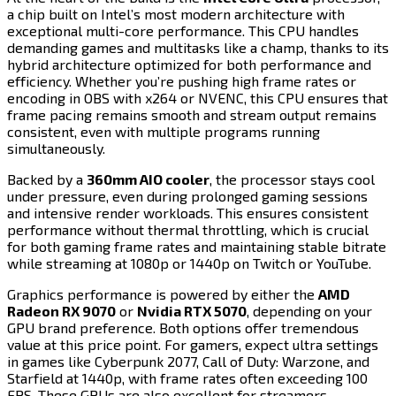
a chip built on Intel’s most modern architecture with
exceptional multi-core performance. This CPU handles
demanding games and multitasks like a champ, thanks to its
hybrid architecture optimized for both performance and
efficiency. Whether you’re pushing high frame rates or
encoding in OBS with x264 or NVENC, this CPU ensures that
frame pacing remains smooth and stream output remains
consistent, even with multiple programs running
simultaneously.​​​​‌ ‍ ​‍​‍‌‍ ‌ ​‍‌‍‍‌‌‍‌ ‌‍‍‌‌‍ ‍​‍​‍​ ‍‍​‍​‍‌ ​ ‌‍​‌‌‍ ‍‌‍‍‌‌ ‌​‌ ‍‌​‍ ‍‌‍‍‌‌‍ ​‍​‍​‍ ​​‍​‍‌‍‍​‌ ​‍‌‍‌‌‌‍‌‍​‍​‍​ ‍‍​‍​‍​‍ ‌‍​‌‌‍‌​‌‍ ‌‌‍‍‌‌‍ ‍​‍ ‌‍‍‌‌‍ ‍‌ ‌​‌‍‌‌‌‍ ‍‌ ‌​​‍ ‌‍‌‌‌‍‌​‌‍‍‌‌ ‌​​‍ ‌‍ ‌‌‍ ‌‍‌​‌‍‌‌​ ‌‌ ​​‌ ​‍‌‍‌‌‌ ​ ‌‍‌‌‌‍ ‍‌ ‌​‌‍​‌‌ ‌​‌‍‍‌‌‍ ‌‍ ‍​ ‍ ‌‍‍‌‌‍‌​​ ‌​ ​‌​ ‌​​ ‍‌‌‍‌​‌‍‌‍​ ‌‍​ ​‌‌‍‌​​‍ ‌​ ​‌​ ​‌​ ‌ ‌‍​‌​‍ ‌​ ‌​‌‍‌‍​ ‌ ​ ​‍​‍ ‌‌‍​‌​ ​‌‌‍‌‍​ ‌‌​‍ ‌​ ‌​​ ‌‍​ ​‍​ ‌ ​ ‌‍‌‍​‌​ ‌​​ ​‍‌‍‌‍​ ‌‌‌‍‌‍‌‍‌​​ ‍ ‌ ‌​‌ ‍‌‌ ​​‌‍‌‌​ ‌‌‍​‍‌ ‌‌‌‍‍‌‌‍ ​‌‍‌​​ ‍ ‌ ​​‌‍​‌‌ ‌​‌‍‍​​ ‌‌‍‍‌​ ​‌​ ‍​‌‍ ‍‌‌ ‌‍ ​‌‍ ‌‍ ‍‌‍‌ ‌‌ ‌‍‌​‌‍‌‌‌ ​ ‌‍​ ​‍‌‌​ ‌‌‌​​‍‌‌ ‌‍‍ ‌‍‌‌‌ ‍‌​‍‌‌​ ​ ‌​‌​​‍‌‌​ ​ ‌​‌​​‍‌‌​ ​‍​ ​‍‌‍‌‌‌‍ ‍​‍‌‌​ ​‍​ ​‍​‍‌‌​ ‌‌‌​‌​​‍ ‍‌ ‌‍‌‍​‌‌‍ ​‌ ‌‌‌‍‌‌​‍‌‌​ ‌‌‌​​‍‌‌ ‌‍‍ ‌‍‌‌‌ ‍‌​‍‌‌​ ​ ‌​‌​​‍‌‌​ ​ ‌​‌​​‍‌‌​ ​‍​ ​‍​ ‍‌​ ‌‌‌‍​‍‌‍‌​​ ‌​​ ‌‍​ ‌‍​ ‍​‌‍‌‍​ ​‍​ ​​‌‍‌‌​‍‌‌​ ​‍​ ​‍​‍‌‌​ ‌‌‌​‌​​‍ ‍‌‍​ ‌‍‍​‌‍‍‌‌‍ ​‌‍‌​‌ ​‍‌‍‌‌‌‍ ‍​‍‌‌​ ‌‌‌​​‍‌‌ ‌‍‍ ‌‍‌‌‌ ‍‌​‍‌‌​ ​ ‌​‌​​‍‌‌​ ​ ‌​‌​​‍‌‌​ ​‍​ ​‍‌‍‌‍‌‍‌‍‌‍‌​‌‍‌‌‌‍‌‍‌‍‌‍‌‍​‌‌‍‌‌‌‍​ ​ ‌‌​ ​​​ ‌‍​‍‌‌​ ​‍​ ​‍​‍‌‌​ ‌‌‌​‌​​‍ ‍‌ ‌​‌‍‌‌‌ ‍​‌ ‌​​ ‌‍​‍‌‍​‌‌ ​ ‌‍‌‌‌‌‌‌‌ ​‍‌‍ ​​ ‌​‍‌‌​ ​‍‌​‌‍‌‍​‌‌‍‌​‌‍ ‌‌‍‍‌‌‍ ‍​‍‌‍‌‍‍‌‌‍‌​​ ‌​ ​‌​ ‌​​ ‍‌‌‍‌​‌‍‌‍​ ‌‍​ ​‌‌‍‌​​‍ ‌​ ​‌​ ​‌​ ‌ ‌‍​‌​‍ ‌​ ‌​‌‍‌‍​ ‌ ​ ​‍​‍ ‌‌‍​‌​ ​‌‌‍‌‍​ ‌‌​‍ ‌​ ‌​​ ‌‍​ ​‍​ ‌ ​ ‌‍‌‍​‌​ ‌​​ ​‍‌‍‌‍​ ‌‌‌‍‌‍‌‍‌​​‍‌‍‌ ‌​‌ ‍‌‌ ​​‌‍‌‌​ ‌‌‍​‍‌ ‌‌‌‍‍‌‌‍ ​‌‍‌​​‍‌‍‌ ​​‌‍​‌‌ ‌​‌‍‍​​ ‌‌‍‍‌​ ​‌​ ‍​‌‍ ‍‌‌ ‌‍ ​‌‍ ‌‍ ‍‌‍‌ ‌‌ ‌‍‌​‌‍‌‌‌ ​ ‌‍​ ​‍‌‌​ ‌‌‌​​‍‌‌ ‌‍‍ ‌‍‌‌‌ ‍‌​‍‌‌​ ​ ‌​‌​​‍‌‌​ ​ ‌​‌​​‍‌‌​ ​‍​ ​‍‌‍‌‌‌‍ ‍​‍‌‌​ ​‍​ ​‍​‍‌‌​ ‌‌‌​‌​​‍ ‍‌ ‌‍‌‍​‌‌‍ ​‌ ‌‌‌‍‌‌​‍‌‌​ ‌‌‌​​‍‌‌ ‌‍‍ ‌‍‌‌‌ ‍‌​‍‌‌​ ​ ‌​‌​​‍‌‌​ ​ ‌​‌​​‍‌‌​ ​‍​ ​‍​ ‍‌​ ‌‌‌‍​‍‌‍‌​​ ‌​​ ‌‍​ ‌‍​ ‍​‌‍‌‍​ ​‍​ ​​‌‍‌‌​‍‌‌​ ​‍​ ​‍​‍‌‌​ ‌‌‌​‌​​‍ ‍‌‍​ ‌‍‍​‌‍‍‌‌‍ ​‌‍‌​‌ ​‍‌‍‌‌‌‍ ‍​‍‌‌​ ‌‌‌​​‍‌‌ ‌‍‍ ‌‍‌‌‌ ‍‌​‍‌‌​ ​ ‌​‌​​‍‌‌​ ​ ‌​‌​​‍‌‌​ ​‍​ ​‍‌‍‌‍‌‍‌‍‌‍‌​‌‍‌‌‌‍‌‍‌‍‌‍‌‍​‌‌‍‌‌‌‍​ ​ ‌‌​ ​​​ ‌‍​‍‌‌​ ​‍​ ​‍​‍‌‌​ ‌‌‌​‌​​‍ ‍‌ ‌​‌‍‌‌‌ ‍​‌ ‌​​‍‌‍‌ ​​‌‍‌‌‌ ​‍‌ ​ ‌ ​​‌‍‌‌‌‍​ ‌ ‌​‌‍‍‌‌ ‌‍‌‍‌‌​ ‌‌ ​​‌ ‌‌‌‍​‍‌‍ ​‌‍‍‌‌ ​ ‌‍‍​‌‍‌‌‌‍‌​​‍​‍‌ ‌
Backed by a ​​​​‌ ‍ ​‍​‍‌‍ ‌ ​‍‌‍‍‌‌‍‌ ‌‍‍‌‌‍ ‍​‍​‍​ ‍‍​‍​‍‌ ​ ‌‍​‌‌‍ ‍‌‍‍‌‌ ‌​‌ ‍‌​‍ ‍‌‍‍‌‌‍ ​‍​‍​‍ ​​‍​‍‌‍‍​‌ ​‍‌‍‌‌‌‍‌‍​‍​‍​ ‍‍​‍​‍​‍ ‌‍​‌‌‍‌​‌‍ ‌‌‍‍‌‌‍ ‍​‍ ‌‍‍‌‌‍ ‍‌ ‌​‌‍‌‌‌‍ ‍‌ ‌​​‍ ‌‍‌‌‌‍‌​‌‍‍‌‌ ‌​​‍ ‌‍ ‌‌‍ ‌‍‌​‌‍‌‌​ ‌‌ ​​‌ ​‍‌‍‌‌‌ ​ ‌‍‌‌‌‍ ‍‌ ‌​‌‍​‌‌ ‌​‌‍‍‌‌‍ ‌‍ ‍​ ‍ ‌‍‍‌‌‍‌​​ ‌​ ​‌​ ‌​​ ‍‌‌‍‌​‌‍‌‍​ ‌‍​ ​‌‌‍‌​​‍ ‌​ ​‌​ ​‌​ ‌ ‌‍​‌​‍ ‌​ ‌​‌‍‌‍​ ‌ ​ ​‍​‍ ‌‌‍​‌​ ​‌‌‍‌‍​ ‌‌​‍ ‌​ ‌​​ ‌‍​ ​‍​ ‌ ​ ‌‍‌‍​‌​ ‌​​ ​‍‌‍‌‍​ ‌‌‌‍‌‍‌‍‌​​ ‍ ‌ ‌​‌ ‍‌‌ ​​‌‍‌‌​ ‌‌‍​‍‌ ‌‌‌‍‍‌‌‍ ​‌‍‌​​ ‍ ‌ ​​‌‍​‌‌ ‌​‌‍‍​​ ‌‌‍‍‌​ ​‌​ ‍​‌‍ ‍‌‌ ‌‍ ​‌‍ ‌‍ ‍‌‍‌ ‌‌ ‌‍‌​‌‍‌‌‌ ​ ‌‍​ ​‍‌‌​ ‌‌‌​​‍‌‌ ‌‍‍ ‌‍‌‌‌ ‍‌​‍‌‌​ ​ ‌​‌​​‍‌‌​ ​ ‌​‌​​‍‌‌​ ​‍​ ​‍‌‍‌‌‌‍ ‍​‍‌‌​ ​‍​ ​‍​‍‌‌​ ‌‌‌​‌​​‍ ‍‌ ‌‍‌‍​‌‌‍ ​‌ ‌‌‌‍‌‌​‍‌‌​ ‌‌‌​​‍‌‌ ‌‍‍ ‌‍‌‌‌ ‍‌​‍‌‌​ ​ ‌​‌​​‍‌‌​ ​ ‌​‌​​‍‌‌​ ​‍​ ​‍‌‍​ ​ ​‍​ ​​‌‍​‌‌‍​‍‌‍​ ‌‍‌​​ ‌‌‌‍‌​​ ‍​​ ‍​​ ‌ ​‍‌‌​ ​‍​ ​‍​‍‌‌​ ‌‌‌​‌​​‍ ‍‌‍​ ‌‍‍​‌‍‍‌‌‍ ​‌‍‌​‌ ​‍‌‍‌‌‌‍ ‍​‍‌‌​ ‌‌‌​​‍‌‌ ‌‍‍ ‌‍‌‌‌ ‍‌​‍‌‌​ ​ ‌​‌​​‍‌‌​ ​ ‌​‌​​‍‌‌​ ​‍​ ​‍​ ​ ​ ​ ‌‍​ ​ ​​​ ​ ​ ‌ ‌‍‌‍​ ‌ ‌‍‌‍‌‍‌​​ ​​‌‍​‍​‍‌‌​ ​‍​ ​‍​‍‌‌​ ‌‌‌​‌​​‍ ‍‌ ‌​‌‍‌‌‌ ‍​‌ ‌​​ ‌‍​‍‌‍​‌‌ ​ ‌‍‌‌‌‌‌‌‌ ​‍‌‍ ​​ ‌​‍‌‌​ ​‍‌​‌‍‌‍​‌‌‍‌​‌‍ ‌‌‍‍‌‌‍ ‍​‍‌‍‌‍‍‌‌‍‌​​ ‌​ ​‌​ ‌​​ ‍‌‌‍‌​‌‍‌‍​ ‌‍​ ​‌‌‍‌​​‍ ‌​ ​‌​ ​‌​ ‌ ‌‍​‌​‍ ‌​ ‌​‌‍‌‍​ ‌ ​ ​‍​‍ ‌‌‍​‌​ ​‌‌‍‌‍​ ‌‌​‍ ‌​ ‌​​ ‌‍​ ​‍​ ‌ ​ ‌‍‌‍​‌​ ‌​​ ​‍‌‍‌‍​ ‌‌‌‍‌‍‌‍‌​​‍‌‍‌ ‌​‌ ‍‌‌ ​​‌‍‌‌​ ‌‌‍​‍‌ ‌‌‌‍‍‌‌‍ ​‌‍‌​​‍‌‍‌ ​​‌‍​‌‌ ‌​‌‍‍​​ ‌‌‍‍‌​ ​‌​ ‍​‌‍ ‍‌‌ ‌‍ ​‌‍ ‌‍ ‍‌‍‌ ‌‌ ‌‍‌​‌‍‌‌‌ ​ ‌‍​ ​‍‌‌​ ‌‌‌​​‍‌‌ ‌‍‍ ‌‍‌‌‌ ‍‌​‍‌‌​ ​ ‌​‌​​‍‌‌​ ​ ‌​‌​​‍‌‌​ ​‍​ ​‍‌‍‌‌‌‍ ‍​‍‌‌​ ​‍​ ​‍​‍‌‌​ ‌‌‌​‌​​‍ ‍‌ ‌‍‌‍​‌‌‍ ​‌ ‌‌‌‍‌‌​‍‌‌​ ‌‌‌​​‍‌‌ ‌‍‍ ‌‍‌‌‌ ‍‌​‍‌‌​ ​ ‌​‌​​‍‌‌​ ​ ‌​‌​​‍‌‌​ ​‍​ ​‍‌‍​ ​ ​‍​ ​​‌‍​‌‌‍​‍‌‍​ ‌‍‌​​ ‌‌‌‍‌​​ ‍​​ ‍​​ ‌ ​‍‌‌​ ​‍​ ​‍​‍‌‌​ ‌‌‌​‌​​‍ ‍‌‍​ ‌‍‍​‌‍‍‌‌‍ ​‌‍‌​‌ ​‍‌‍‌‌‌‍ ‍​‍‌‌​ ‌‌‌​​‍‌‌ ‌‍‍ ‌‍‌‌‌ ‍‌​‍‌‌​ ​ ‌​‌​​‍‌‌​ ​ ‌​‌​​‍‌‌​ ​‍​ ​‍​ ​ ​ ​ ‌‍​ ​ ​​​ ​ ​ ‌ ‌‍‌‍​ ‌ ‌‍‌‍‌‍‌​​ ​​‌‍​‍​‍‌‌​ ​‍​ ​‍​‍‌‌​ ‌‌‌​‌​​‍ ‍‌ ‌​‌‍‌‌‌ ‍​‌ ‌​​‍‌‍‌ ​​‌‍‌‌‌ ​‍‌ ​ ‌ ​​‌‍‌‌‌‍​ ‌ ‌​‌‍‍‌‌ ‌‍‌‍‌‌​ ‌‌ ​​‌ ‌‌‌‍​‍‌‍ ​‌‍‍‌‌ ​ ‌‍‍​‌‍‌‌‌‍‌​​‍​‍‌ ‌
360mm AIO cooler​​​​‌ ‍ ​‍​‍‌‍ ‌ ​‍‌‍‍‌‌‍‌ ‌‍‍‌‌‍ ‍​‍​‍​ ‍‍​‍​‍‌ ​ ‌‍​‌‌‍ ‍‌‍‍‌‌ ‌​‌ ‍‌​‍ ‍‌‍‍‌‌‍ ​‍​‍​‍ ​​‍​‍‌‍‍​‌ ​‍‌‍‌‌‌‍‌‍​‍​‍​ ‍‍​‍​‍​‍ ‌‍​‌‌‍‌​‌‍ ‌‌‍‍‌‌‍ ‍​‍ ‌‍‍‌‌‍ ‍‌ ‌​‌‍‌‌‌‍ ‍‌ ‌​​‍ ‌‍‌‌‌‍‌​‌‍‍‌‌ ‌​​‍ ‌‍ ‌‌‍ ‌‍‌​‌‍‌‌​ ‌‌ ​​‌ ​‍‌‍‌‌‌ ​ ‌‍‌‌‌‍ ‍‌ ‌​‌‍​‌‌ ‌​‌‍‍‌‌‍ ‌‍ ‍​ ‍ ‌‍‍‌‌‍‌​​ ‌​ ​‌​ ‌​​ ‍‌‌‍‌​‌‍‌‍​ ‌‍​ ​‌‌‍‌​​‍ ‌​ ​‌​ ​‌​ ‌ ‌‍​‌​‍ ‌​ ‌​‌‍‌‍​ ‌ ​ ​‍​‍ ‌‌‍​‌​ ​‌‌‍‌‍​ ‌‌​‍ ‌​ ‌​​ ‌‍​ ​‍​ ‌ ​ ‌‍‌‍​‌​ ‌​​ ​‍‌‍‌‍​ ‌‌‌‍‌‍‌‍‌​​ ‍ ‌ ‌​‌ ‍‌‌ ​​‌‍‌‌​ ‌‌‍​‍‌ ‌‌‌‍‍‌‌‍ ​‌‍‌​​ ‍ ‌ ​​‌‍​‌‌ ‌​‌‍‍​​ ‌‌‍‍‌​ ​‌​ ‍​‌‍ ‍‌‌ ‌‍ ​‌‍ ‌‍ ‍‌‍‌ ‌‌ ‌‍‌​‌‍‌‌‌ ​ ‌‍​ ​‍‌‌​ ‌‌‌​​‍‌‌ ‌‍‍ ‌‍‌‌‌ ‍‌​‍‌‌​ ​ ‌​‌​​‍‌‌​ ​ ‌​‌​​‍‌‌​ ​‍​ ​‍‌‍‌‌‌‍ ‍​‍‌‌​ ​‍​ ​‍​‍‌‌​ ‌‌‌​‌​​‍ ‍‌ ‌‍‌‍​‌‌‍ ​‌ ‌‌‌‍‌‌​‍‌‌​ ‌‌‌​​‍‌‌ ‌‍‍ ‌‍‌‌‌ ‍‌​‍‌‌​ ​ ‌​‌​​‍‌‌​ ​ ‌​‌​​‍‌‌​ ​‍​ ​‍‌‍​ ​ ​‍​ ​​‌‍​‌‌‍​‍‌‍​ ‌‍‌​​ ‌‌‌‍‌​​ ‍​​ ‍​​ ‌ ​‍‌‌​ ​‍​ ​‍​‍‌‌​ ‌‌‌​‌​​‍ ‍‌‍​ ‌‍‍​‌‍‍‌‌‍ ​‌‍‌​‌ ​‍‌‍‌‌‌‍ ‍​‍‌‌​ ‌‌‌​​‍‌‌ ‌‍‍ ‌‍‌‌‌ ‍‌​‍‌‌​ ​ ‌​‌​​‍‌‌​ ​ ‌​‌​​‍‌‌​ ​‍​ ​‍​ ​‍​ ‍​​ ​ ‌‍‌​​ ​ ​ ​‍​ ​‍‌‍​‌‌‍​‌​ ‍​​ ​ ‌‍​‌​‍‌‌​ ​‍​ ​‍​‍‌‌​ ‌‌‌​‌​​‍ ‍‌ ‌​‌‍‌‌‌ ‍​‌ ‌​​ ‌‍​‍‌‍​‌‌ ​ ‌‍‌‌‌‌‌‌‌ ​‍‌‍ ​​ ‌​‍‌‌​ ​‍‌​‌‍‌‍​‌‌‍‌​‌‍ ‌‌‍‍‌‌‍ ‍​‍‌‍‌‍‍‌‌‍‌​​ ‌​ ​‌​ ‌​​ ‍‌‌‍‌​‌‍‌‍​ ‌‍​ ​‌‌‍‌​​‍ ‌​ ​‌​ ​‌​ ‌ ‌‍​‌​‍ ‌​ ‌​‌‍‌‍​ ‌ ​ ​‍​‍ ‌‌‍​‌​ ​‌‌‍‌‍​ ‌‌​‍ ‌​ ‌​​ ‌‍​ ​‍​ ‌ ​ ‌‍‌‍​‌​ ‌​​ ​‍‌‍‌‍​ ‌‌‌‍‌‍‌‍‌​​‍‌‍‌ ‌​‌ ‍‌‌ ​​‌‍‌‌​ ‌‌‍​‍‌ ‌‌‌‍‍‌‌‍ ​‌‍‌​​‍‌‍‌ ​​‌‍​‌‌ ‌​‌‍‍​​ ‌‌‍‍‌​ ​‌​ ‍​‌‍ ‍‌‌ ‌‍ ​‌‍ ‌‍ ‍‌‍‌ ‌‌ ‌‍‌​‌‍‌‌‌ ​ ‌‍​ ​‍‌‌​ ‌‌‌​​‍‌‌ ‌‍‍ ‌‍‌‌‌ ‍‌​‍‌‌​ ​ ‌​‌​​‍‌‌​ ​ ‌​‌​​‍‌‌​ ​‍​ ​‍‌‍‌‌‌‍ ‍​‍‌‌​ ​‍​ ​‍​‍‌‌​ ‌‌‌​‌​​‍ ‍‌ ‌‍‌‍​‌‌‍ ​‌ ‌‌‌‍‌‌​‍‌‌​ ‌‌‌​​‍‌‌ ‌‍‍ ‌‍‌‌‌ ‍‌​‍‌‌​ ​ ‌​‌​​‍‌‌​ ​ ‌​‌​​‍‌‌​ ​‍​ ​‍‌‍​ ​ ​‍​ ​​‌‍​‌‌‍​‍‌‍​ ‌‍‌​​ ‌‌‌‍‌​​ ‍​​ ‍​​ ‌ ​‍‌‌​ ​‍​ ​‍​‍‌‌​ ‌‌‌​‌​​‍ ‍‌‍​ ‌‍‍​‌‍‍‌‌‍ ​‌‍‌​‌ ​‍‌‍‌‌‌‍ ‍​‍‌‌​ ‌‌‌​​‍‌‌ ‌‍‍ ‌‍‌‌‌ ‍‌​‍‌‌​ ​ ‌​‌​​‍‌‌​ ​ ‌​‌​​‍‌‌​ ​‍​ ​‍​ ​‍​ ‍​​ ​ ‌‍‌​​ ​ ​ ​‍​ ​‍‌‍​‌‌‍​‌​ ‍​​ ​ ‌‍​‌​‍‌‌​ ​‍​ ​‍​‍‌‌​ ‌‌‌​‌​​‍ ‍‌ ‌​‌‍‌‌‌ ‍​‌ ‌​​‍‌‍‌ ​​‌‍‌‌‌ ​‍‌ ​ ‌ ​​‌‍‌‌‌‍​ ‌ ‌​‌‍‍‌‌ ‌‍‌‍‌‌​ ‌‌ ​​‌ ‌‌‌‍​‍‌‍ ​‌‍‍‌‌ ​ ‌‍‍​‌‍‌‌‌‍‌​​‍​‍‌ ‌
, the processor stays cool
under pressure, even during prolonged gaming sessions
and intensive render workloads. This ensures consistent
performance without thermal throttling, which is crucial
for both gaming frame rates and maintaining stable bitrate
while streaming at 1080p or 1440p on Twitch or YouTube.​​​​‌ ‍ ​‍​‍‌‍ ‌ ​‍‌‍‍‌‌‍‌ ‌‍‍‌‌‍ ‍​‍​‍​ ‍‍​‍​‍‌ ​ ‌‍​‌‌‍ ‍‌‍‍‌‌ ‌​‌ ‍‌​‍ ‍‌‍‍‌‌‍ ​‍​‍​‍ ​​‍​‍‌‍‍​‌ ​‍‌‍‌‌‌‍‌‍​‍​‍​ ‍‍​‍​‍​‍ ‌‍​‌‌‍‌​‌‍ ‌‌‍‍‌‌‍ ‍​‍ ‌‍‍‌‌‍ ‍‌ ‌​‌‍‌‌‌‍ ‍‌ ‌​​‍ ‌‍‌‌‌‍‌​‌‍‍‌‌ ‌​​‍ ‌‍ ‌‌‍ ‌‍‌​‌‍‌‌​ ‌‌ ​​‌ ​‍‌‍‌‌‌ ​ ‌‍‌‌‌‍ ‍‌ ‌​‌‍​‌‌ ‌​‌‍‍‌‌‍ ‌‍ ‍​ ‍ ‌‍‍‌‌‍‌​​ ‌​ ​‌​ ‌​​ ‍‌‌‍‌​‌‍‌‍​ ‌‍​ ​‌‌‍‌​​‍ ‌​ ​‌​ ​‌​ ‌ ‌‍​‌​‍ ‌​ ‌​‌‍‌‍​ ‌ ​ ​‍​‍ ‌‌‍​‌​ ​‌‌‍‌‍​ ‌‌​‍ ‌​ ‌​​ ‌‍​ ​‍​ ‌ ​ ‌‍‌‍​‌​ ‌​​ ​‍‌‍‌‍​ ‌‌‌‍‌‍‌‍‌​​ ‍ ‌ ‌​‌ ‍‌‌ ​​‌‍‌‌​ ‌‌‍​‍‌ ‌‌‌‍‍‌‌‍ ​‌‍‌​​ ‍ ‌ ​​‌‍​‌‌ ‌​‌‍‍​​ ‌‌‍‍‌​ ​‌​ ‍​‌‍ ‍‌‌ ‌‍ ​‌‍ ‌‍ ‍‌‍‌ ‌‌ ‌‍‌​‌‍‌‌‌ ​ ‌‍​ ​‍‌‌​ ‌‌‌​​‍‌‌ ‌‍‍ ‌‍‌‌‌ ‍‌​‍‌‌​ ​ ‌​‌​​‍‌‌​ ​ ‌​‌​​‍‌‌​ ​‍​ ​‍‌‍‌‌‌‍ ‍​‍‌‌​ ​‍​ ​‍​‍‌‌​ ‌‌‌​‌​​‍ ‍‌ ‌‍‌‍​‌‌‍ ​‌ ‌‌‌‍‌‌​‍‌‌​ ‌‌‌​​‍‌‌ ‌‍‍ ‌‍‌‌‌ ‍‌​‍‌‌​ ​ ‌​‌​​‍‌‌​ ​ ‌​‌​​‍‌‌​ ​‍​ ​‍‌‍​ ​ ​‍​ ​​‌‍​‌‌‍​‍‌‍​ ‌‍‌​​ ‌‌‌‍‌​​ ‍​​ ‍​​ ‌ ​‍‌‌​ ​‍​ ​‍​‍‌‌​ ‌‌‌​‌​​‍ ‍‌‍​ ‌‍‍​‌‍‍‌‌‍ ​‌‍‌​‌ ​‍‌‍‌‌‌‍ ‍​‍‌‌​ ‌‌‌​​‍‌‌ ‌‍‍ ‌‍‌‌‌ ‍‌​‍‌‌​ ​ ‌​‌​​‍‌‌​ ​ ‌​‌​​‍‌‌​ ​‍​ ​‍​ ‌​‌‍​ ​ ​ ​ ‌ ‌‍​ ‌‍​ ​ ​​‌‍​‌‌‍‌‍​ ‌‍‌‍‌​‌‍‌‌​‍‌‌​ ​‍​ ​‍​‍‌‌​ ‌‌‌​‌​​‍ ‍‌ ‌​‌‍‌‌‌ ‍​‌ ‌​​ ‌‍​‍‌‍​‌‌ ​ ‌‍‌‌‌‌‌‌‌ ​‍‌‍ ​​ ‌​‍‌‌​ ​‍‌​‌‍‌‍​‌‌‍‌​‌‍ ‌‌‍‍‌‌‍ ‍​‍‌‍‌‍‍‌‌‍‌​​ ‌​ ​‌​ ‌​​ ‍‌‌‍‌​‌‍‌‍​ ‌‍​ ​‌‌‍‌​​‍ ‌​ ​‌​ ​‌​ ‌ ‌‍​‌​‍ ‌​ ‌​‌‍‌‍​ ‌ ​ ​‍​‍ ‌‌‍​‌​ ​‌‌‍‌‍​ ‌‌​‍ ‌​ ‌​​ ‌‍​ ​‍​ ‌ ​ ‌‍‌‍​‌​ ‌​​ ​‍‌‍‌‍​ ‌‌‌‍‌‍‌‍‌​​‍‌‍‌ ‌​‌ ‍‌‌ ​​‌‍‌‌​ ‌‌‍​‍‌ ‌‌‌‍‍‌‌‍ ​‌‍‌​​‍‌‍‌ ​​‌‍​‌‌ ‌​‌‍‍​​ ‌‌‍‍‌​ ​‌​ ‍​‌‍ ‍‌‌ ‌‍ ​‌‍ ‌‍ ‍‌‍‌ ‌‌ ‌‍‌​‌‍‌‌‌ ​ ‌‍​ ​‍‌‌​ ‌‌‌​​‍‌‌ ‌‍‍ ‌‍‌‌‌ ‍‌​‍‌‌​ ​ ‌​‌​​‍‌‌​ ​ ‌​‌​​‍‌‌​ ​‍​ ​‍‌‍‌‌‌‍ ‍​‍‌‌​ ​‍​ ​‍​‍‌‌​ ‌‌‌​‌​​‍ ‍‌ ‌‍‌‍​‌‌‍ ​‌ ‌‌‌‍‌‌​‍‌‌​ ‌‌‌​​‍‌‌ ‌‍‍ ‌‍‌‌‌ ‍‌​‍‌‌​ ​ ‌​‌​​‍‌‌​ ​ ‌​‌​​‍‌‌​ ​‍​ ​‍‌‍​ ​ ​‍​ ​​‌‍​‌‌‍​‍‌‍​ ‌‍‌​​ ‌‌‌‍‌​​ ‍​​ ‍​​ ‌ ​‍‌‌​ ​‍​ ​‍​‍‌‌​ ‌‌‌​‌​​‍ ‍‌‍​ ‌‍‍​‌‍‍‌‌‍ ​‌‍‌​‌ ​‍‌‍‌‌‌‍ ‍​‍‌‌​ ‌‌‌​​‍‌‌ ‌‍‍ ‌‍‌‌‌ ‍‌​‍‌‌​ ​ ‌​‌​​‍‌‌​ ​ ‌​‌​​‍‌‌​ ​‍​ ​‍​ ‌​‌‍​ ​ ​ ​ ‌ ‌‍​ ‌‍​ ​ ​​‌‍​‌‌‍‌‍​ ‌‍‌‍‌​‌‍‌‌​‍‌‌​ ​‍​ ​‍​‍‌‌​ ‌‌‌​‌​​‍ ‍‌ ‌​‌‍‌‌‌ ‍​‌ ‌​​‍‌‍‌ ​​‌‍‌‌‌ ​‍‌ ​ ‌ ​​‌‍‌‌‌‍​ ‌ ‌​‌‍‍‌‌ ‌‍‌‍‌‌​ ‌‌ ​​‌ ‌‌‌‍​‍‌‍ ​‌‍‍‌‌ ​ ‌‍‍​‌‍‌‌‌‍‌​​‍​‍‌ ‌
Graphics performance is powered by either the ​​​​‌ ‍ ​‍​‍‌‍ ‌ ​‍‌‍‍‌‌‍‌ ‌‍‍‌‌‍ ‍​‍​‍​ ‍‍​‍​‍‌ ​ ‌‍​‌‌‍ ‍‌‍‍‌‌ ‌​‌ ‍‌​‍ ‍‌‍‍‌‌‍ ​‍​‍​‍ ​​‍​‍‌‍‍​‌ ​‍‌‍‌‌‌‍‌‍​‍​‍​ ‍‍​‍​‍​‍ ‌‍​‌‌‍‌​‌‍ ‌‌‍‍‌‌‍ ‍​‍ ‌‍‍‌‌‍ ‍‌ ‌​‌‍‌‌‌‍ ‍‌ ‌​​‍ ‌‍‌‌‌‍‌​‌‍‍‌‌ ‌​​‍ ‌‍ ‌‌‍ ‌‍‌​‌‍‌‌​ ‌‌ ​​‌ ​‍‌‍‌‌‌ ​ ‌‍‌‌‌‍ ‍‌ ‌​‌‍​‌‌ ‌​‌‍‍‌‌‍ ‌‍ ‍​ ‍ ‌‍‍‌‌‍‌​​ ‌​ ​‌​ ‌​​ ‍‌‌‍‌​‌‍‌‍​ ‌‍​ ​‌‌‍‌​​‍ ‌​ ​‌​ ​‌​ ‌ ‌‍​‌​‍ ‌​ ‌​‌‍‌‍​ ‌ ​ ​‍​‍ ‌‌‍​‌​ ​‌‌‍‌‍​ ‌‌​‍ ‌​ ‌​​ ‌‍​ ​‍​ ‌ ​ ‌‍‌‍​‌​ ‌​​ ​‍‌‍‌‍​ ‌‌‌‍‌‍‌‍‌​​ ‍ ‌ ‌​‌ ‍‌‌ ​​‌‍‌‌​ ‌‌‍​‍‌ ‌‌‌‍‍‌‌‍ ​‌‍‌​​ ‍ ‌ ​​‌‍​‌‌ ‌​‌‍‍​​ ‌‌‍‍‌​ ​‌​ ‍​‌‍ ‍‌‌ ‌‍ ​‌‍ ‌‍ ‍‌‍‌ ‌‌ ‌‍‌​‌‍‌‌‌ ​ ‌‍​ ​‍‌‌​ ‌‌‌​​‍‌‌ ‌‍‍ ‌‍‌‌‌ ‍‌​‍‌‌​ ​ ‌​‌​​‍‌‌​ ​ ‌​‌​​‍‌‌​ ​‍​ ​‍‌‍‌‌‌‍ ‍​‍‌‌​ ​‍​ ​‍​‍‌‌​ ‌‌‌​‌​​‍ ‍‌ ‌‍‌‍​‌‌‍ ​‌ ‌‌‌‍‌‌​‍‌‌​ ‌‌‌​​‍‌‌ ‌‍‍ ‌‍‌‌‌ ‍‌​‍‌‌​ ​ ‌​‌​​‍‌‌​ ​ ‌​‌​​‍‌‌​ ​‍​ ​‍‌‍‌​‌‍‌​​ ‌‍​ ​‍‌‍‌​‌‍‌​​ ‌‍​ ​‌​ ‌‍​ ‌​​ ‍‌​ ‌‌​‍‌‌​ ​‍​ ​‍​‍‌‌​ ‌‌‌​‌​​‍ ‍‌‍​ ‌‍‍​‌‍‍‌‌‍ ​‌‍‌​‌ ​‍‌‍‌‌‌‍ ‍​‍‌‌​ ‌‌‌​​‍‌‌ ‌‍‍ ‌‍‌‌‌ ‍‌​‍‌‌​ ​ ‌​‌​​‍‌‌​ ​ ‌​‌​​‍‌‌​ ​‍​ ​‍‌‍‌​​ ‍​​ ​​‌‍‌​‌‍‌‍​ ‍‌‌‍‌​​ ‍‌‌‍‌‍​ ‌​‌‍​‌‌‍‌​​‍‌‌​ ​‍​ ​‍​‍‌‌​ ‌‌‌​‌​​‍ ‍‌ ‌​‌‍‌‌‌ ‍​‌ ‌​​ ‌‍​‍‌‍​‌‌ ​ ‌‍‌‌‌‌‌‌‌ ​‍‌‍ ​​ ‌​‍‌‌​ ​‍‌​‌‍‌‍​‌‌‍‌​‌‍ ‌‌‍‍‌‌‍ ‍​‍‌‍‌‍‍‌‌‍‌​​ ‌​ ​‌​ ‌​​ ‍‌‌‍‌​‌‍‌‍​ ‌‍​ ​‌‌‍‌​​‍ ‌​ ​‌​ ​‌​ ‌ ‌‍​‌​‍ ‌​ ‌​‌‍‌‍​ ‌ ​ ​‍​‍ ‌‌‍​‌​ ​‌‌‍‌‍​ ‌‌​‍ ‌​ ‌​​ ‌‍​ ​‍​ ‌ ​ ‌‍‌‍​‌​ ‌​​ ​‍‌‍‌‍​ ‌‌‌‍‌‍‌‍‌​​‍‌‍‌ ‌​‌ ‍‌‌ ​​‌‍‌‌​ ‌‌‍​‍‌ ‌‌‌‍‍‌‌‍ ​‌‍‌​​‍‌‍‌ ​​‌‍​‌‌ ‌​‌‍‍​​ ‌‌‍‍‌​ ​‌​ ‍​‌‍ ‍‌‌ ‌‍ ​‌‍ ‌‍ ‍‌‍‌ ‌‌ ‌‍‌​‌‍‌‌‌ ​ ‌‍​ ​‍‌‌​ ‌‌‌​​‍‌‌ ‌‍‍ ‌‍‌‌‌ ‍‌​‍‌‌​ ​ ‌​‌​​‍‌‌​ ​ ‌​‌​​‍‌‌​ ​‍​ ​‍‌‍‌‌‌‍ ‍​‍‌‌​ ​‍​ ​‍​‍‌‌​ ‌‌‌​‌​​‍ ‍‌ ‌‍‌‍​‌‌‍ ​‌ ‌‌‌‍‌‌​‍‌‌​ ‌‌‌​​‍‌‌ ‌‍‍ ‌‍‌‌‌ ‍‌​‍‌‌​ ​ ‌​‌​​‍‌‌​ ​ ‌​‌​​‍‌‌​ ​‍​ ​‍‌‍‌​‌‍‌​​ ‌‍​ ​‍‌‍‌​‌‍‌​​ ‌‍​ ​‌​ ‌‍​ ‌​​ ‍‌​ ‌‌​‍‌‌​ ​‍​ ​‍​‍‌‌​ ‌‌‌​‌​​‍ ‍‌‍​ ‌‍‍​‌‍‍‌‌‍ ​‌‍‌​‌ ​‍‌‍‌‌‌‍ ‍​‍‌‌​ ‌‌‌​​‍‌‌ ‌‍‍ ‌‍‌‌‌ ‍‌​‍‌‌​ ​ ‌​‌​​‍‌‌​ ​ ‌​‌​​‍‌‌​ ​‍​ ​‍‌‍‌​​ ‍​​ ​​‌‍‌​‌‍‌‍​ ‍‌‌‍‌​​ ‍‌‌‍‌‍​ ‌​‌‍​‌‌‍‌​​‍‌‌​ ​‍​ ​‍​‍‌‌​ ‌‌‌​‌​​‍ ‍‌ ‌​‌‍‌‌‌ ‍​‌ ‌​​‍‌‍‌ ​​‌‍‌‌‌ ​‍‌ ​ ‌ ​​‌‍‌‌‌‍​ ‌ ‌​‌‍‍‌‌ ‌‍‌‍‌‌​ ‌‌ ​​‌ ‌‌‌‍​‍‌‍ ​‌‍‍‌‌ ​ ‌‍‍​‌‍‌‌‌‍‌​​‍​‍‌ ‌
AMD
Radeon RX 9070​​​​‌ ‍ ​‍​‍‌‍ ‌ ​‍‌‍‍‌‌‍‌ ‌‍‍‌‌‍ ‍​‍​‍​ ‍‍​‍​‍‌ ​ ‌‍​‌‌‍ ‍‌‍‍‌‌ ‌​‌ ‍‌​‍ ‍‌‍‍‌‌‍ ​‍​‍​‍ ​​‍​‍‌‍‍​‌ ​‍‌‍‌‌‌‍‌‍​‍​‍​ ‍‍​‍​‍​‍ ‌‍​‌‌‍‌​‌‍ ‌‌‍‍‌‌‍ ‍​‍ ‌‍‍‌‌‍ ‍‌ ‌​‌‍‌‌‌‍ ‍‌ ‌​​‍ ‌‍‌‌‌‍‌​‌‍‍‌‌ ‌​​‍ ‌‍ ‌‌‍ ‌‍‌​‌‍‌‌​ ‌‌ ​​‌ ​‍‌‍‌‌‌ ​ ‌‍‌‌‌‍ ‍‌ ‌​‌‍​‌‌ ‌​‌‍‍‌‌‍ ‌‍ ‍​ ‍ ‌‍‍‌‌‍‌​​ ‌​ ​‌​ ‌​​ ‍‌‌‍‌​‌‍‌‍​ ‌‍​ ​‌‌‍‌​​‍ ‌​ ​‌​ ​‌​ ‌ ‌‍​‌​‍ ‌​ ‌​‌‍‌‍​ ‌ ​ ​‍​‍ ‌‌‍​‌​ ​‌‌‍‌‍​ ‌‌​‍ ‌​ ‌​​ ‌‍​ ​‍​ ‌ ​ ‌‍‌‍​‌​ ‌​​ ​‍‌‍‌‍​ ‌‌‌‍‌‍‌‍‌​​ ‍ ‌ ‌​‌ ‍‌‌ ​​‌‍‌‌​ ‌‌‍​‍‌ ‌‌‌‍‍‌‌‍ ​‌‍‌​​ ‍ ‌ ​​‌‍​‌‌ ‌​‌‍‍​​ ‌‌‍‍‌​ ​‌​ ‍​‌‍ ‍‌‌ ‌‍ ​‌‍ ‌‍ ‍‌‍‌ ‌‌ ‌‍‌​‌‍‌‌‌ ​ ‌‍​ ​‍‌‌​ ‌‌‌​​‍‌‌ ‌‍‍ ‌‍‌‌‌ ‍‌​‍‌‌​ ​ ‌​‌​​‍‌‌​ ​ ‌​‌​​‍‌‌​ ​‍​ ​‍‌‍‌‌‌‍ ‍​‍‌‌​ ​‍​ ​‍​‍‌‌​ ‌‌‌​‌​​‍ ‍‌ ‌‍‌‍​‌‌‍ ​‌ ‌‌‌‍‌‌​‍‌‌​ ‌‌‌​​‍‌‌ ‌‍‍ ‌‍‌‌‌ ‍‌​‍‌‌​ ​ ‌​‌​​‍‌‌​ ​ ‌​‌​​‍‌‌​ ​‍​ ​‍‌‍‌​‌‍‌​​ ‌‍​ ​‍‌‍‌​‌‍‌​​ ‌‍​ ​‌​ ‌‍​ ‌​​ ‍‌​ ‌‌​‍‌‌​ ​‍​ ​‍​‍‌‌​ ‌‌‌​‌​​‍ ‍‌‍​ ‌‍‍​‌‍‍‌‌‍ ​‌‍‌​‌ ​‍‌‍‌‌‌‍ ‍​‍‌‌​ ‌‌‌​​‍‌‌ ‌‍‍ ‌‍‌‌‌ ‍‌​‍‌‌​ ​ ‌​‌​​‍‌‌​ ​ ‌​‌​​‍‌‌​ ​‍​ ​‍‌‍‌​‌‍​‌​ ‌ ‌‍​‌‌‍‌‍​ ‌ ​ ‌‌‌‍‌‍​ ‌ ​ ‍​​ ‌ ​ ​‍​‍‌‌​ ​‍​ ​‍​‍‌‌​ ‌‌‌​‌​​‍ ‍‌ ‌​‌‍‌‌‌ ‍​‌ ‌​​ ‌‍​‍‌‍​‌‌ ​ ‌‍‌‌‌‌‌‌‌ ​‍‌‍ ​​ ‌​‍‌‌​ ​‍‌​‌‍‌‍​‌‌‍‌​‌‍ ‌‌‍‍‌‌‍ ‍​‍‌‍‌‍‍‌‌‍‌​​ ‌​ ​‌​ ‌​​ ‍‌‌‍‌​‌‍‌‍​ ‌‍​ ​‌‌‍‌​​‍ ‌​ ​‌​ ​‌​ ‌ ‌‍​‌​‍ ‌​ ‌​‌‍‌‍​ ‌ ​ ​‍​‍ ‌‌‍​‌​ ​‌‌‍‌‍​ ‌‌​‍ ‌​ ‌​​ ‌‍​ ​‍​ ‌ ​ ‌‍‌‍​‌​ ‌​​ ​‍‌‍‌‍​ ‌‌‌‍‌‍‌‍‌​​‍‌‍‌ ‌​‌ ‍‌‌ ​​‌‍‌‌​ ‌‌‍​‍‌ ‌‌‌‍‍‌‌‍ ​‌‍‌​​‍‌‍‌ ​​‌‍​‌‌ ‌​‌‍‍​​ ‌‌‍‍‌​ ​‌​ ‍​‌‍ ‍‌‌ ‌‍ ​‌‍ ‌‍ ‍‌‍‌ ‌‌ ‌‍‌​‌‍‌‌‌ ​ ‌‍​ ​‍‌‌​ ‌‌‌​​‍‌‌ ‌‍‍ ‌‍‌‌‌ ‍‌​‍‌‌​ ​ ‌​‌​​‍‌‌​ ​ ‌​‌​​‍‌‌​ ​‍​ ​‍‌‍‌‌‌‍ ‍​‍‌‌​ ​‍​ ​‍​‍‌‌​ ‌‌‌​‌​​‍ ‍‌ ‌‍‌‍​‌‌‍ ​‌ ‌‌‌‍‌‌​‍‌‌​ ‌‌‌​​‍‌‌ ‌‍‍ ‌‍‌‌‌ ‍‌​‍‌‌​ ​ ‌​‌​​‍‌‌​ ​ ‌​‌​​‍‌‌​ ​‍​ ​‍‌‍‌​‌‍‌​​ ‌‍​ ​‍‌‍‌​‌‍‌​​ ‌‍​ ​‌​ ‌‍​ ‌​​ ‍‌​ ‌‌​‍‌‌​ ​‍​ ​‍​‍‌‌​ ‌‌‌​‌​​‍ ‍‌‍​ ‌‍‍​‌‍‍‌‌‍ ​‌‍‌​‌ ​‍‌‍‌‌‌‍ ‍​‍‌‌​ ‌‌‌​​‍‌‌ ‌‍‍ ‌‍‌‌‌ ‍‌​‍‌‌​ ​ ‌​‌​​‍‌‌​ ​ ‌​‌​​‍‌‌​ ​‍​ ​‍‌‍‌​‌‍​‌​ ‌ ‌‍​‌‌‍‌‍​ ‌ ​ ‌‌‌‍‌‍​ ‌ ​ ‍​​ ‌ ​ ​‍​‍‌‌​ ​‍​ ​‍​‍‌‌​ ‌‌‌​‌​​‍ ‍‌ ‌​‌‍‌‌‌ ‍​‌ ‌​​‍‌‍‌ ​​‌‍‌‌‌ ​‍‌ ​ ‌ ​​‌‍‌‌‌‍​ ‌ ‌​‌‍‍‌‌ ‌‍‌‍‌‌​ ‌‌ ​​‌ ‌‌‌‍​‍‌‍ ​‌‍‍‌‌ ​ ‌‍‍​‌‍‌‌‌‍‌​​‍​‍‌ ‌
or ​​​​‌ ‍ ​‍​‍‌‍ ‌ ​‍‌‍‍‌‌‍‌ ‌‍‍‌‌‍ ‍​‍​‍​ ‍‍​‍​‍‌ ​ ‌‍​‌‌‍ ‍‌‍‍‌‌ ‌​‌ ‍‌​‍ ‍‌‍‍‌‌‍ ​‍​‍​‍ ​​‍​‍‌‍‍​‌ ​‍‌‍‌‌‌‍‌‍​‍​‍​ ‍‍​‍​‍​‍ ‌‍​‌‌‍‌​‌‍ ‌‌‍‍‌‌‍ ‍​‍ ‌‍‍‌‌‍ ‍‌ ‌​‌‍‌‌‌‍ ‍‌ ‌​​‍ ‌‍‌‌‌‍‌​‌‍‍‌‌ ‌​​‍ ‌‍ ‌‌‍ ‌‍‌​‌‍‌‌​ ‌‌ ​​‌ ​‍‌‍‌‌‌ ​ ‌‍‌‌‌‍ ‍‌ ‌​‌‍​‌‌ ‌​‌‍‍‌‌‍ ‌‍ ‍​ ‍ ‌‍‍‌‌‍‌​​ ‌​ ​‌​ ‌​​ ‍‌‌‍‌​‌‍‌‍​ ‌‍​ ​‌‌‍‌​​‍ ‌​ ​‌​ ​‌​ ‌ ‌‍​‌​‍ ‌​ ‌​‌‍‌‍​ ‌ ​ ​‍​‍ ‌‌‍​‌​ ​‌‌‍‌‍​ ‌‌​‍ ‌​ ‌​​ ‌‍​ ​‍​ ‌ ​ ‌‍‌‍​‌​ ‌​​ ​‍‌‍‌‍​ ‌‌‌‍‌‍‌‍‌​​ ‍ ‌ ‌​‌ ‍‌‌ ​​‌‍‌‌​ ‌‌‍​‍‌ ‌‌‌‍‍‌‌‍ ​‌‍‌​​ ‍ ‌ ​​‌‍​‌‌ ‌​‌‍‍​​ ‌‌‍‍‌​ ​‌​ ‍​‌‍ ‍‌‌ ‌‍ ​‌‍ ‌‍ ‍‌‍‌ ‌‌ ‌‍‌​‌‍‌‌‌ ​ ‌‍​ ​‍‌‌​ ‌‌‌​​‍‌‌ ‌‍‍ ‌‍‌‌‌ ‍‌​‍‌‌​ ​ ‌​‌​​‍‌‌​ ​ ‌​‌​​‍‌‌​ ​‍​ ​‍‌‍‌‌‌‍ ‍​‍‌‌​ ​‍​ ​‍​‍‌‌​ ‌‌‌​‌​​‍ ‍‌ ‌‍‌‍​‌‌‍ ​‌ ‌‌‌‍‌‌​‍‌‌​ ‌‌‌​​‍‌‌ ‌‍‍ ‌‍‌‌‌ ‍‌​‍‌‌​ ​ ‌​‌​​‍‌‌​ ​ ‌​‌​​‍‌‌​ ​‍​ ​‍‌‍‌​‌‍‌​​ ‌‍​ ​‍‌‍‌​‌‍‌​​ ‌‍​ ​‌​ ‌‍​ ‌​​ ‍‌​ ‌‌​‍‌‌​ ​‍​ ​‍​‍‌‌​ ‌‌‌​‌​​‍ ‍‌‍​ ‌‍‍​‌‍‍‌‌‍ ​‌‍‌​‌ ​‍‌‍‌‌‌‍ ‍​‍‌‌​ ‌‌‌​​‍‌‌ ‌‍‍ ‌‍‌‌‌ ‍‌​‍‌‌​ ​ ‌​‌​​‍‌‌​ ​ ‌​‌​​‍‌‌​ ​‍​ ​‍​ ‌‌‌‍​‌‌‍​‌‌‍​‍‌‍​‌‌‍‌​​ ‍​​ ‌ ​ ‍​‌‍​‍​ ‍​​ ​‌​‍‌‌​ ​‍​ ​‍​‍‌‌​ ‌‌‌​‌​​‍ ‍‌ ‌​‌‍‌‌‌ ‍​‌ ‌​​ ‌‍​‍‌‍​‌‌ ​ ‌‍‌‌‌‌‌‌‌ ​‍‌‍ ​​ ‌​‍‌‌​ ​‍‌​‌‍‌‍​‌‌‍‌​‌‍ ‌‌‍‍‌‌‍ ‍​‍‌‍‌‍‍‌‌‍‌​​ ‌​ ​‌​ ‌​​ ‍‌‌‍‌​‌‍‌‍​ ‌‍​ ​‌‌‍‌​​‍ ‌​ ​‌​ ​‌​ ‌ ‌‍​‌​‍ ‌​ ‌​‌‍‌‍​ ‌ ​ ​‍​‍ ‌‌‍​‌​ ​‌‌‍‌‍​ ‌‌​‍ ‌​ ‌​​ ‌‍​ ​‍​ ‌ ​ ‌‍‌‍​‌​ ‌​​ ​‍‌‍‌‍​ ‌‌‌‍‌‍‌‍‌​​‍‌‍‌ ‌​‌ ‍‌‌ ​​‌‍‌‌​ ‌‌‍​‍‌ ‌‌‌‍‍‌‌‍ ​‌‍‌​​‍‌‍‌ ​​‌‍​‌‌ ‌​‌‍‍​​ ‌‌‍‍‌​ ​‌​ ‍​‌‍ ‍‌‌ ‌‍ ​‌‍ ‌‍ ‍‌‍‌ ‌‌ ‌‍‌​‌‍‌‌‌ ​ ‌‍​ ​‍‌‌​ ‌‌‌​​‍‌‌ ‌‍‍ ‌‍‌‌‌ ‍‌​‍‌‌​ ​ ‌​‌​​‍‌‌​ ​ ‌​‌​​‍‌‌​ ​‍​ ​‍‌‍‌‌‌‍ ‍​‍‌‌​ ​‍​ ​‍​‍‌‌​ ‌‌‌​‌​​‍ ‍‌ ‌‍‌‍​‌‌‍ ​‌ ‌‌‌‍‌‌​‍‌‌​ ‌‌‌​​‍‌‌ ‌‍‍ ‌‍‌‌‌ ‍‌​‍‌‌​ ​ ‌​‌​​‍‌‌​ ​ ‌​‌​​‍‌‌​ ​‍​ ​‍‌‍‌​‌‍‌​​ ‌‍​ ​‍‌‍‌​‌‍‌​​ ‌‍​ ​‌​ ‌‍​ ‌​​ ‍‌​ ‌‌​‍‌‌​ ​‍​ ​‍​‍‌‌​ ‌‌‌​‌​​‍ ‍‌‍​ ‌‍‍​‌‍‍‌‌‍ ​‌‍‌​‌ ​‍‌‍‌‌‌‍ ‍​‍‌‌​ ‌‌‌​​‍‌‌ ‌‍‍ ‌‍‌‌‌ ‍‌​‍‌‌​ ​ ‌​‌​​‍‌‌​ ​ ‌​‌​​‍‌‌​ ​‍​ ​‍​ ‌‌‌‍​‌‌‍​‌‌‍​‍‌‍​‌‌‍‌​​ ‍​​ ‌ ​ ‍​‌‍​‍​ ‍​​ ​‌​‍‌‌​ ​‍​ ​‍​‍‌‌​ ‌‌‌​‌​​‍ ‍‌ ‌​‌‍‌‌‌ ‍​‌ ‌​​‍‌‍‌ ​​‌‍‌‌‌ ​‍‌ ​ ‌ ​​‌‍‌‌‌‍​ ‌ ‌​‌‍‍‌‌ ‌‍‌‍‌‌​ ‌‌ ​​‌ ‌‌‌‍​‍‌‍ ​‌‍‍‌‌ ​ ‌‍‍​‌‍‌‌‌‍‌​​‍​‍‌ ‌
Nvidia RTX 5070​​​​‌ ‍ ​‍​‍‌‍ ‌ ​‍‌‍‍‌‌‍‌ ‌‍‍‌‌‍ ‍​‍​‍​ ‍‍​‍​‍‌ ​ ‌‍​‌‌‍ ‍‌‍‍‌‌ ‌​‌ ‍‌​‍ ‍‌‍‍‌‌‍ ​‍​‍​‍ ​​‍​‍‌‍‍​‌ ​‍‌‍‌‌‌‍‌‍​‍​‍​ ‍‍​‍​‍​‍ ‌‍​‌‌‍‌​‌‍ ‌‌‍‍‌‌‍ ‍​‍ ‌‍‍‌‌‍ ‍‌ ‌​‌‍‌‌‌‍ ‍‌ ‌​​‍ ‌‍‌‌‌‍‌​‌‍‍‌‌ ‌​​‍ ‌‍ ‌‌‍ ‌‍‌​‌‍‌‌​ ‌‌ ​​‌ ​‍‌‍‌‌‌ ​ ‌‍‌‌‌‍ ‍‌ ‌​‌‍​‌‌ ‌​‌‍‍‌‌‍ ‌‍ ‍​ ‍ ‌‍‍‌‌‍‌​​ ‌​ ​‌​ ‌​​ ‍‌‌‍‌​‌‍‌‍​ ‌‍​ ​‌‌‍‌​​‍ ‌​ ​‌​ ​‌​ ‌ ‌‍​‌​‍ ‌​ ‌​‌‍‌‍​ ‌ ​ ​‍​‍ ‌‌‍​‌​ ​‌‌‍‌‍​ ‌‌​‍ ‌​ ‌​​ ‌‍​ ​‍​ ‌ ​ ‌‍‌‍​‌​ ‌​​ ​‍‌‍‌‍​ ‌‌‌‍‌‍‌‍‌​​ ‍ ‌ ‌​‌ ‍‌‌ ​​‌‍‌‌​ ‌‌‍​‍‌ ‌‌‌‍‍‌‌‍ ​‌‍‌​​ ‍ ‌ ​​‌‍​‌‌ ‌​‌‍‍​​ ‌‌‍‍‌​ ​‌​ ‍​‌‍ ‍‌‌ ‌‍ ​‌‍ ‌‍ ‍‌‍‌ ‌‌ ‌‍‌​‌‍‌‌‌ ​ ‌‍​ ​‍‌‌​ ‌‌‌​​‍‌‌ ‌‍‍ ‌‍‌‌‌ ‍‌​‍‌‌​ ​ ‌​‌​​‍‌‌​ ​ ‌​‌​​‍‌‌​ ​‍​ ​‍‌‍‌‌‌‍ ‍​‍‌‌​ ​‍​ ​‍​‍‌‌​ ‌‌‌​‌​​‍ ‍‌ ‌‍‌‍​‌‌‍ ​‌ ‌‌‌‍‌‌​‍‌‌​ ‌‌‌​​‍‌‌ ‌‍‍ ‌‍‌‌‌ ‍‌​‍‌‌​ ​ ‌​‌​​‍‌‌​ ​ ‌​‌​​‍‌‌​ ​‍​ ​‍‌‍‌​‌‍‌​​ ‌‍​ ​‍‌‍‌​‌‍‌​​ ‌‍​ ​‌​ ‌‍​ ‌​​ ‍‌​ ‌‌​‍‌‌​ ​‍​ ​‍​‍‌‌​ ‌‌‌​‌​​‍ ‍‌‍​ ‌‍‍​‌‍‍‌‌‍ ​‌‍‌​‌ ​‍‌‍‌‌‌‍ ‍​‍‌‌​ ‌‌‌​​‍‌‌ ‌‍‍ ‌‍‌‌‌ ‍‌​‍‌‌​ ​ ‌​‌​​‍‌‌​ ​ ‌​‌​​‍‌‌​ ​‍​ ​‍​ ​‍​ ‍​‌‍‌‌‌‍‌​​ ‍​​ ‌‌​ ​​​ ‍‌​ ​​​ ‍​‌‍‌‌‌‍‌​​‍‌‌​ ​‍​ ​‍​‍‌‌​ ‌‌‌​‌​​‍ ‍‌ ‌​‌‍‌‌‌ ‍​‌ ‌​​ ‌‍​‍‌‍​‌‌ ​ ‌‍‌‌‌‌‌‌‌ ​‍‌‍ ​​ ‌​‍‌‌​ ​‍‌​‌‍‌‍​‌‌‍‌​‌‍ ‌‌‍‍‌‌‍ ‍​‍‌‍‌‍‍‌‌‍‌​​ ‌​ ​‌​ ‌​​ ‍‌‌‍‌​‌‍‌‍​ ‌‍​ ​‌‌‍‌​​‍ ‌​ ​‌​ ​‌​ ‌ ‌‍​‌​‍ ‌​ ‌​‌‍‌‍​ ‌ ​ ​‍​‍ ‌‌‍​‌​ ​‌‌‍‌‍​ ‌‌​‍ ‌​ ‌​​ ‌‍​ ​‍​ ‌ ​ ‌‍‌‍​‌​ ‌​​ ​‍‌‍‌‍​ ‌‌‌‍‌‍‌‍‌​​‍‌‍‌ ‌​‌ ‍‌‌ ​​‌‍‌‌​ ‌‌‍​‍‌ ‌‌‌‍‍‌‌‍ ​‌‍‌​​‍‌‍‌ ​​‌‍​‌‌ ‌​‌‍‍​​ ‌‌‍‍‌​ ​‌​ ‍​‌‍ ‍‌‌ ‌‍ ​‌‍ ‌‍ ‍‌‍‌ ‌‌ ‌‍‌​‌‍‌‌‌ ​ ‌‍​ ​‍‌‌​ ‌‌‌​​‍‌‌ ‌‍‍ ‌‍‌‌‌ ‍‌​‍‌‌​ ​ ‌​‌​​‍‌‌​ ​ ‌​‌​​‍‌‌​ ​‍​ ​‍‌‍‌‌‌‍ ‍​‍‌‌​ ​‍​ ​‍​‍‌‌​ ‌‌‌​‌​​‍ ‍‌ ‌‍‌‍​‌‌‍ ​‌ ‌‌‌‍‌‌​‍‌‌​ ‌‌‌​​‍‌‌ ‌‍‍ ‌‍‌‌‌ ‍‌​‍‌‌​ ​ ‌​‌​​‍‌‌​ ​ ‌​‌​​‍‌‌​ ​‍​ ​‍‌‍‌​‌‍‌​​ ‌‍​ ​‍‌‍‌​‌‍‌​​ ‌‍​ ​‌​ ‌‍​ ‌​​ ‍‌​ ‌‌​‍‌‌​ ​‍​ ​‍​‍‌‌​ ‌‌‌​‌​​‍ ‍‌‍​ ‌‍‍​‌‍‍‌‌‍ ​‌‍‌​‌ ​‍‌‍‌‌‌‍ ‍​‍‌‌​ ‌‌‌​​‍‌‌ ‌‍‍ ‌‍‌‌‌ ‍‌​‍‌‌​ ​ ‌​‌​​‍‌‌​ ​ ‌​‌​​‍‌‌​ ​‍​ ​‍​ ​‍​ ‍​‌‍‌‌‌‍‌​​ ‍​​ ‌‌​ ​​​ ‍‌​ ​​​ ‍​‌‍‌‌‌‍‌​​‍‌‌​ ​‍​ ​‍​‍‌‌​ ‌‌‌​‌​​‍ ‍‌ ‌​‌‍‌‌‌ ‍​‌ ‌​​‍‌‍‌ ​​‌‍‌‌‌ ​‍‌ ​ ‌ ​​‌‍‌‌‌‍​ ‌ ‌​‌‍‍‌‌ ‌‍‌‍‌‌​ ‌‌ ​​‌ ‌‌‌‍​‍‌‍ ​‌‍‍‌‌ ​ ‌‍‍​‌‍‌‌‌‍‌​​‍​‍‌ ‌
, depending on your
GPU brand preference. Both options offer tremendous
value at this price point. For gamers, expect ultra settings
in games like Cyberpunk 2077, Call of Duty: Warzone, and
Starfield at 1440p, with frame rates often exceeding 100
FPS. These GPUs are also excellent for streamers,