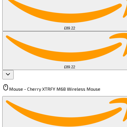
£89.22
£89.22
Mouse -
Cherry XTRFY M68 Wireless Mouse​​​​‌ ‍ ​‍​‍‌‍ ‌ ​‍‌‍‍‌‌‍‌ ‌‍‍‌‌‍ ‍​‍​‍​ ‍‍​‍​‍‌ ​ ‌‍​‌‌‍ ‍‌‍‍‌‌ ‌​‌ ‍‌​‍ ‍‌‍‍‌‌‍ ​‍​‍​‍ ​​‍​‍‌‍‍​‌ ​‍‌‍‌‌‌‍‌‍​‍​‍​ ‍‍​‍​‍​‍ ‌‍​‌‌‍‌​‌‍ ‌‌‍‍‌‌‍ ‍​‍ ‌‍‍‌‌‍ ‍‌ ‌​‌‍‌‌‌‍ ‍‌ ‌​​‍ ‌‍‌‌‌‍‌​‌‍‍‌‌ ‌​​‍ ‌‍ ‌‌‍ ‌‍‌​‌‍‌‌​ ‌‌ ​​‌ ​‍‌‍‌‌‌ ​ ‌‍‌‌‌‍ ‍‌ ‌​‌‍​‌‌ ‌​‌‍‍‌‌‍ ‌‍ ‍​ ‍ ‌‍‍‌‌‍‌​​ ‌‌‍​‍‌‍​‍​ ‌ ​ ​‌​ ‍‌‌‍​ ​ ‌‍​ ‍‌​‍ ‌​ ‍​​ ​‌‌‍​ ​ ‌ ​‍ ‌​ ‌​​ ‍​​ ​ ‌‍‌‌​‍ ‌​ ‍‌​ ​​‌‍​‍‌‍‌‍​‍ ‌‌‍​‍​ ​​​ ​ ‌‍‌​​ ​‌​ ‌​​ ​‍‌‍​‌​ ​ ‌‍​ ‌‍​‍​ ‌ ​ ‍ ‌ ‌​‌ ‍‌‌ ​​‌‍‌‌​ ‌‌‍ ‌ ‌​‌‍‍​‌‍‌‌‌ ​‍​ ‍ ‌ ​​‌‍​‌‌ ‌​‌‍‍​​ ‌‌‍ ‍‌‍​‌‌‍ ‌‌‍‌‌​ ‌‍​‍‌‍​‌‌ ​ ‌‍‌‌‌‌‌‌‌ ​‍‌‍ ​​ ‌​‍‌‌​ ​‍‌​‌‍‌‍​‌‌‍‌​‌‍ ‌‌‍‍‌‌‍ ‍​‍‌‍‌‍‍‌‌‍‌​​ ‌‌‍​‍‌‍​‍​ ‌ ​ ​‌​ ‍‌‌‍​ ​ ‌‍​ ‍‌​‍ ‌​ ‍​​ ​‌‌‍​ ​ ‌ ​‍ ‌​ ‌​​ ‍​​ ​ ‌‍‌‌​‍ ‌​ ‍‌​ ​​‌‍​‍‌‍‌‍​‍ ‌‌‍​‍​ ​​​ ​ ‌‍‌​​ ​‌​ ‌​​ ​‍‌‍​‌​ ​ ‌‍​ ‌‍​‍​ ‌ ​‍‌‍‌ ‌​‌ ‍‌‌ ​​‌‍‌‌​ ‌‌‍ ‌ ‌​‌‍‍​‌‍‌‌‌ ​‍​‍‌‍‌ ​​‌‍​‌‌ ‌​‌‍‍​​ ‌‌‍ ‍‌‍​‌‌‍ ‌‌‍‌‌​‍‌‍‌ ​​‌‍‌‌‌ ​‍‌ ​ ‌ ​​‌‍‌‌‌‍​ ‌ ‌​‌‍‍‌‌ ‌‍‌‍‌‌​ ‌‌ ​​‌ ‌‌‌‍​‍‌‍ ​‌‍‍‌‌ ​ ‌‍‍​‌‍‌‌‌‍‌​​‍​‍‌ ‌