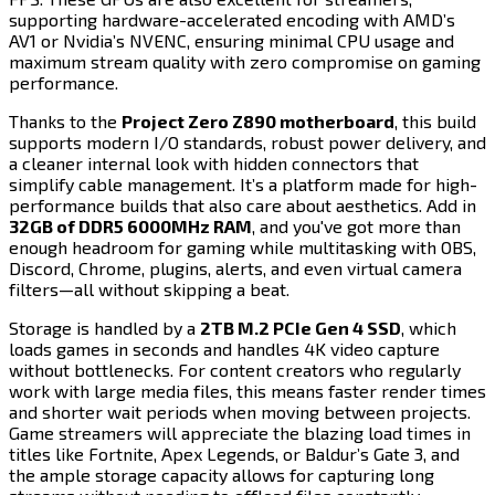
supporting hardware-accelerated encoding with AMD’s
AV1 or Nvidia’s NVENC, ensuring minimal CPU usage and
maximum stream quality with zero compromise on gaming
performance.​​​​‌ ‍ ​‍​‍‌‍ ‌ ​‍‌‍‍‌‌‍‌ ‌‍‍‌‌‍ ‍​‍​‍​ ‍‍​‍​‍‌ ​ ‌‍​‌‌‍ ‍‌‍‍‌‌ ‌​‌ ‍‌​‍ ‍‌‍‍‌‌‍ ​‍​‍​‍ ​​‍​‍‌‍‍​‌ ​‍‌‍‌‌‌‍‌‍​‍​‍​ ‍‍​‍​‍​‍ ‌‍​‌‌‍‌​‌‍ ‌‌‍‍‌‌‍ ‍​‍ ‌‍‍‌‌‍ ‍‌ ‌​‌‍‌‌‌‍ ‍‌ ‌​​‍ ‌‍‌‌‌‍‌​‌‍‍‌‌ ‌​​‍ ‌‍ ‌‌‍ ‌‍‌​‌‍‌‌​ ‌‌ ​​‌ ​‍‌‍‌‌‌ ​ ‌‍‌‌‌‍ ‍‌ ‌​‌‍​‌‌ ‌​‌‍‍‌‌‍ ‌‍ ‍​ ‍ ‌‍‍‌‌‍‌​​ ‌​ ​‌​ ‌​​ ‍‌‌‍‌​‌‍‌‍​ ‌‍​ ​‌‌‍‌​​‍ ‌​ ​‌​ ​‌​ ‌ ‌‍​‌​‍ ‌​ ‌​‌‍‌‍​ ‌ ​ ​‍​‍ ‌‌‍​‌​ ​‌‌‍‌‍​ ‌‌​‍ ‌​ ‌​​ ‌‍​ ​‍​ ‌ ​ ‌‍‌‍​‌​ ‌​​ ​‍‌‍‌‍​ ‌‌‌‍‌‍‌‍‌​​ ‍ ‌ ‌​‌ ‍‌‌ ​​‌‍‌‌​ ‌‌‍​‍‌ ‌‌‌‍‍‌‌‍ ​‌‍‌​​ ‍ ‌ ​​‌‍​‌‌ ‌​‌‍‍​​ ‌‌‍‍‌​ ​‌​ ‍​‌‍ ‍‌‌ ‌‍ ​‌‍ ‌‍ ‍‌‍‌ ‌‌ ‌‍‌​‌‍‌‌‌ ​ ‌‍​ ​‍‌‌​ ‌‌‌​​‍‌‌ ‌‍‍ ‌‍‌‌‌ ‍‌​‍‌‌​ ​ ‌​‌​​‍‌‌​ ​ ‌​‌​​‍‌‌​ ​‍​ ​‍‌‍‌‌‌‍ ‍​‍‌‌​ ​‍​ ​‍​‍‌‌​ ‌‌‌​‌​​‍ ‍‌ ‌‍‌‍​‌‌‍ ​‌ ‌‌‌‍‌‌​‍‌‌​ ‌‌‌​​‍‌‌ ‌‍‍ ‌‍‌‌‌ ‍‌​‍‌‌​ ​ ‌​‌​​‍‌‌​ ​ ‌​‌​​‍‌‌​ ​‍​ ​‍‌‍‌​‌‍‌​​ ‌‍​ ​‍‌‍‌​‌‍‌​​ ‌‍​ ​‌​ ‌‍​ ‌​​ ‍‌​ ‌‌​‍‌‌​ ​‍​ ​‍​‍‌‌​ ‌‌‌​‌​​‍ ‍‌‍​ ‌‍‍​‌‍‍‌‌‍ ​‌‍‌​‌ ​‍‌‍‌‌‌‍ ‍​‍‌‌​ ‌‌‌​​‍‌‌ ‌‍‍ ‌‍‌‌‌ ‍‌​‍‌‌​ ​ ‌​‌​​‍‌‌​ ​ ‌​‌​​‍‌‌​ ​‍​ ​‍​ ​ ‌‍‌‍​ ‍​​ ‍​​ ‌ ​ ​‌​ ​​​ ‌‌​ ‌‍​ ​​‌‍​‌​ ‌‍​‍‌‌​ ​‍​ ​‍​‍‌‌​ ‌‌‌​‌​​‍ ‍‌ ‌​‌‍‌‌‌ ‍​‌ ‌​​ ‌‍​‍‌‍​‌‌ ​ ‌‍‌‌‌‌‌‌‌ ​‍‌‍ ​​ ‌​‍‌‌​ ​‍‌​‌‍‌‍​‌‌‍‌​‌‍ ‌‌‍‍‌‌‍ ‍​‍‌‍‌‍‍‌‌‍‌​​ ‌​ ​‌​ ‌​​ ‍‌‌‍‌​‌‍‌‍​ ‌‍​ ​‌‌‍‌​​‍ ‌​ ​‌​ ​‌​ ‌ ‌‍​‌​‍ ‌​ ‌​‌‍‌‍​ ‌ ​ ​‍​‍ ‌‌‍​‌​ ​‌‌‍‌‍​ ‌‌​‍ ‌​ ‌​​ ‌‍​ ​‍​ ‌ ​ ‌‍‌‍​‌​ ‌​​ ​‍‌‍‌‍​ ‌‌‌‍‌‍‌‍‌​​‍‌‍‌ ‌​‌ ‍‌‌ ​​‌‍‌‌​ ‌‌‍​‍‌ ‌‌‌‍‍‌‌‍ ​‌‍‌​​‍‌‍‌ ​​‌‍​‌‌ ‌​‌‍‍​​ ‌‌‍‍‌​ ​‌​ ‍​‌‍ ‍‌‌ ‌‍ ​‌‍ ‌‍ ‍‌‍‌ ‌‌ ‌‍‌​‌‍‌‌‌ ​ ‌‍​ ​‍‌‌​ ‌‌‌​​‍‌‌ ‌‍‍ ‌‍‌‌‌ ‍‌​‍‌‌​ ​ ‌​‌​​‍‌‌​ ​ ‌​‌​​‍‌‌​ ​‍​ ​‍‌‍‌‌‌‍ ‍​‍‌‌​ ​‍​ ​‍​‍‌‌​ ‌‌‌​‌​​‍ ‍‌ ‌‍‌‍​‌‌‍ ​‌ ‌‌‌‍‌‌​‍‌‌​ ‌‌‌​​‍‌‌ ‌‍‍ ‌‍‌‌‌ ‍‌​‍‌‌​ ​ ‌​‌​​‍‌‌​ ​ ‌​‌​​‍‌‌​ ​‍​ ​‍‌‍‌​‌‍‌​​ ‌‍​ ​‍‌‍‌​‌‍‌​​ ‌‍​ ​‌​ ‌‍​ ‌​​ ‍‌​ ‌‌​‍‌‌​ ​‍​ ​‍​‍‌‌​ ‌‌‌​‌​​‍ ‍‌‍​ ‌‍‍​‌‍‍‌‌‍ ​‌‍‌​‌ ​‍‌‍‌‌‌‍ ‍​‍‌‌​ ‌‌‌​​‍‌‌ ‌‍‍ ‌‍‌‌‌ ‍‌​‍‌‌​ ​ ‌​‌​​‍‌‌​ ​ ‌​‌​​‍‌‌​ ​‍​ ​‍​ ​ ‌‍‌‍​ ‍​​ ‍​​ ‌ ​ ​‌​ ​​​ ‌‌​ ‌‍​ ​​‌‍​‌​ ‌‍​‍‌‌​ ​‍​ ​‍​‍‌‌​ ‌‌‌​‌​​‍ ‍‌ ‌​‌‍‌‌‌ ‍​‌ ‌​​‍‌‍‌ ​​‌‍‌‌‌ ​‍‌ ​ ‌ ​​‌‍‌‌‌‍​ ‌ ‌​‌‍‍‌‌ ‌‍‌‍‌‌​ ‌‌ ​​‌ ‌‌‌‍​‍‌‍ ​‌‍‍‌‌ ​ ‌‍‍​‌‍‌‌‌‍‌​​‍​‍‌ ‌
Thanks to the ​​​​‌ ‍ ​‍​‍‌‍ ‌ ​‍‌‍‍‌‌‍‌ ‌‍‍‌‌‍ ‍​‍​‍​ ‍‍​‍​‍‌ ​ ‌‍​‌‌‍ ‍‌‍‍‌‌ ‌​‌ ‍‌​‍ ‍‌‍‍‌‌‍ ​‍​‍​‍ ​​‍​‍‌‍‍​‌ ​‍‌‍‌‌‌‍‌‍​‍​‍​ ‍‍​‍​‍​‍ ‌‍​‌‌‍‌​‌‍ ‌‌‍‍‌‌‍ ‍​‍ ‌‍‍‌‌‍ ‍‌ ‌​‌‍‌‌‌‍ ‍‌ ‌​​‍ ‌‍‌‌‌‍‌​‌‍‍‌‌ ‌​​‍ ‌‍ ‌‌‍ ‌‍‌​‌‍‌‌​ ‌‌ ​​‌ ​‍‌‍‌‌‌ ​ ‌‍‌‌‌‍ ‍‌ ‌​‌‍​‌‌ ‌​‌‍‍‌‌‍ ‌‍ ‍​ ‍ ‌‍‍‌‌‍‌​​ ‌​ ​‌​ ‌​​ ‍‌‌‍‌​‌‍‌‍​ ‌‍​ ​‌‌‍‌​​‍ ‌​ ​‌​ ​‌​ ‌ ‌‍​‌​‍ ‌​ ‌​‌‍‌‍​ ‌ ​ ​‍​‍ ‌‌‍​‌​ ​‌‌‍‌‍​ ‌‌​‍ ‌​ ‌​​ ‌‍​ ​‍​ ‌ ​ ‌‍‌‍​‌​ ‌​​ ​‍‌‍‌‍​ ‌‌‌‍‌‍‌‍‌​​ ‍ ‌ ‌​‌ ‍‌‌ ​​‌‍‌‌​ ‌‌‍​‍‌ ‌‌‌‍‍‌‌‍ ​‌‍‌​​ ‍ ‌ ​​‌‍​‌‌ ‌​‌‍‍​​ ‌‌‍‍‌​ ​‌​ ‍​‌‍ ‍‌‌ ‌‍ ​‌‍ ‌‍ ‍‌‍‌ ‌‌ ‌‍‌​‌‍‌‌‌ ​ ‌‍​ ​‍‌‌​ ‌‌‌​​‍‌‌ ‌‍‍ ‌‍‌‌‌ ‍‌​‍‌‌​ ​ ‌​‌​​‍‌‌​ ​ ‌​‌​​‍‌‌​ ​‍​ ​‍‌‍‌‌‌‍ ‍​‍‌‌​ ​‍​ ​‍​‍‌‌​ ‌‌‌​‌​​‍ ‍‌ ‌‍‌‍​‌‌‍ ​‌ ‌‌‌‍‌‌​‍‌‌​ ‌‌‌​​‍‌‌ ‌‍‍ ‌‍‌‌‌ ‍‌​‍‌‌​ ​ ‌​‌​​‍‌‌​ ​ ‌​‌​​‍‌‌​ ​‍​ ​‍​ ‌ ‌‍‌‍​ ‌​​ ​‌​ ​ ‌‍‌‍​ ‍‌​ ‍‌​ ‌​​ ​‌‌‍​‌​ ​​​‍‌‌​ ​‍​ ​‍​‍‌‌​ ‌‌‌​‌​​‍ ‍‌‍​ ‌‍‍​‌‍‍‌‌‍ ​‌‍‌​‌ ​‍‌‍‌‌‌‍ ‍​‍‌‌​ ‌‌‌​​‍‌‌ ‌‍‍ ‌‍‌‌‌ ‍‌​‍‌‌​ ​ ‌​‌​​‍‌‌​ ​ ‌​‌​​‍‌‌​ ​‍​ ​‍​ ‌​​ ​​‌‍‌‍​ ‍​​ ‍‌​ ‌‍‌‍‌‍​ ‍​​ ‌​​ ‍​‌‍‌‌​ ​‌​‍‌‌​ ​‍​ ​‍​‍‌‌​ ‌‌‌​‌​​‍ ‍‌ ‌​‌‍‌‌‌ ‍​‌ ‌​​ ‌‍​‍‌‍​‌‌ ​ ‌‍‌‌‌‌‌‌‌ ​‍‌‍ ​​ ‌​‍‌‌​ ​‍‌​‌‍‌‍​‌‌‍‌​‌‍ ‌‌‍‍‌‌‍ ‍​‍‌‍‌‍‍‌‌‍‌​​ ‌​ ​‌​ ‌​​ ‍‌‌‍‌​‌‍‌‍​ ‌‍​ ​‌‌‍‌​​‍ ‌​ ​‌​ ​‌​ ‌ ‌‍​‌​‍ ‌​ ‌​‌‍‌‍​ ‌ ​ ​‍​‍ ‌‌‍​‌​ ​‌‌‍‌‍​ ‌‌​‍ ‌​ ‌​​ ‌‍​ ​‍​ ‌ ​ ‌‍‌‍​‌​ ‌​​ ​‍‌‍‌‍​ ‌‌‌‍‌‍‌‍‌​​‍‌‍‌ ‌​‌ ‍‌‌ ​​‌‍‌‌​ ‌‌‍​‍‌ ‌‌‌‍‍‌‌‍ ​‌‍‌​​‍‌‍‌ ​​‌‍​‌‌ ‌​‌‍‍​​ ‌‌‍‍‌​ ​‌​ ‍​‌‍ ‍‌‌ ‌‍ ​‌‍ ‌‍ ‍‌‍‌ ‌‌ ‌‍‌​‌‍‌‌‌ ​ ‌‍​ ​‍‌‌​ ‌‌‌​​‍‌‌ ‌‍‍ ‌‍‌‌‌ ‍‌​‍‌‌​ ​ ‌​‌​​‍‌‌​ ​ ‌​‌​​‍‌‌​ ​‍​ ​‍‌‍‌‌‌‍ ‍​‍‌‌​ ​‍​ ​‍​‍‌‌​ ‌‌‌​‌​​‍ ‍‌ ‌‍‌‍​‌‌‍ ​‌ ‌‌‌‍‌‌​‍‌‌​ ‌‌‌​​‍‌‌ ‌‍‍ ‌‍‌‌‌ ‍‌​‍‌‌​ ​ ‌​‌​​‍‌‌​ ​ ‌​‌​​‍‌‌​ ​‍​ ​‍​ ‌ ‌‍‌‍​ ‌​​ ​‌​ ​ ‌‍‌‍​ ‍‌​ ‍‌​ ‌​​ ​‌‌‍​‌​ ​​​‍‌‌​ ​‍​ ​‍​‍‌‌​ ‌‌‌​‌​​‍ ‍‌‍​ ‌‍‍​‌‍‍‌‌‍ ​‌‍‌​‌ ​‍‌‍‌‌‌‍ ‍​‍‌‌​ ‌‌‌​​‍‌‌ ‌‍‍ ‌‍‌‌‌ ‍‌​‍‌‌​ ​ ‌​‌​​‍‌‌​ ​ ‌​‌​​‍‌‌​ ​‍​ ​‍​ ‌​​ ​​‌‍‌‍​ ‍​​ ‍‌​ ‌‍‌‍‌‍​ ‍​​ ‌​​ ‍​‌‍‌‌​ ​‌​‍‌‌​ ​‍​ ​‍​‍‌‌​ ‌‌‌​‌​​‍ ‍‌ ‌​‌‍‌‌‌ ‍​‌ ‌​​‍‌‍‌ ​​‌‍‌‌‌ ​‍‌ ​ ‌ ​​‌‍‌‌‌‍​ ‌ ‌​‌‍‍‌‌ ‌‍‌‍‌‌​ ‌‌ ​​‌ ‌‌‌‍​‍‌‍ ​‌‍‍‌‌ ​ ‌‍‍​‌‍‌‌‌‍‌​​‍​‍‌ ‌
Project Zero Z890 motherboard​​​​‌ ‍ ​‍​‍‌‍ ‌ ​‍‌‍‍‌‌‍‌ ‌‍‍‌‌‍ ‍​‍​‍​ ‍‍​‍​‍‌ ​ ‌‍​‌‌‍ ‍‌‍‍‌‌ ‌​‌ ‍‌​‍ ‍‌‍‍‌‌‍ ​‍​‍​‍ ​​‍​‍‌‍‍​‌ ​‍‌‍‌‌‌‍‌‍​‍​‍​ ‍‍​‍​‍​‍ ‌‍​‌‌‍‌​‌‍ ‌‌‍‍‌‌‍ ‍​‍ ‌‍‍‌‌‍ ‍‌ ‌​‌‍‌‌‌‍ ‍‌ ‌​​‍ ‌‍‌‌‌‍‌​‌‍‍‌‌ ‌​​‍ ‌‍ ‌‌‍ ‌‍‌​‌‍‌‌​ ‌‌ ​​‌ ​‍‌‍‌‌‌ ​ ‌‍‌‌‌‍ ‍‌ ‌​‌‍​‌‌ ‌​‌‍‍‌‌‍ ‌‍ ‍​ ‍ ‌‍‍‌‌‍‌​​ ‌​ ​‌​ ‌​​ ‍‌‌‍‌​‌‍‌‍​ ‌‍​ ​‌‌‍‌​​‍ ‌​ ​‌​ ​‌​ ‌ ‌‍​‌​‍ ‌​ ‌​‌‍‌‍​ ‌ ​ ​‍​‍ ‌‌‍​‌​ ​‌‌‍‌‍​ ‌‌​‍ ‌​ ‌​​ ‌‍​ ​‍​ ‌ ​ ‌‍‌‍​‌​ ‌​​ ​‍‌‍‌‍​ ‌‌‌‍‌‍‌‍‌​​ ‍ ‌ ‌​‌ ‍‌‌ ​​‌‍‌‌​ ‌‌‍​‍‌ ‌‌‌‍‍‌‌‍ ​‌‍‌​​ ‍ ‌ ​​‌‍​‌‌ ‌​‌‍‍​​ ‌‌‍‍‌​ ​‌​ ‍​‌‍ ‍‌‌ ‌‍ ​‌‍ ‌‍ ‍‌‍‌ ‌‌ ‌‍‌​‌‍‌‌‌ ​ ‌‍​ ​‍‌‌​ ‌‌‌​​‍‌‌ ‌‍‍ ‌‍‌‌‌ ‍‌​‍‌‌​ ​ ‌​‌​​‍‌‌​ ​ ‌​‌​​‍‌‌​ ​‍​ ​‍‌‍‌‌‌‍ ‍​‍‌‌​ ​‍​ ​‍​‍‌‌​ ‌‌‌​‌​​‍ ‍‌ ‌‍‌‍​‌‌‍ ​‌ ‌‌‌‍‌‌​‍‌‌​ ‌‌‌​​‍‌‌ ‌‍‍ ‌‍‌‌‌ ‍‌​‍‌‌​ ​ ‌​‌​​‍‌‌​ ​ ‌​‌​​‍‌‌​ ​‍​ ​‍​ ‌ ‌‍‌‍​ ‌​​ ​‌​ ​ ‌‍‌‍​ ‍‌​ ‍‌​ ‌​​ ​‌‌‍​‌​ ​​​‍‌‌​ ​‍​ ​‍​‍‌‌​ ‌‌‌​‌​​‍ ‍‌‍​ ‌‍‍​‌‍‍‌‌‍ ​‌‍‌​‌ ​‍‌‍‌‌‌‍ ‍​‍‌‌​ ‌‌‌​​‍‌‌ ‌‍‍ ‌‍‌‌‌ ‍‌​‍‌‌​ ​ ‌​‌​​‍‌‌​ ​ ‌​‌​​‍‌‌​ ​‍​ ​‍‌‍​ ‌‍​‌​ ‌‍‌‍‌‌‌‍‌‍‌‍‌​​ ‍​‌‍‌‍‌‍‌​​ ‌‍‌‍​‌‌‍​ ​‍‌‌​ ​‍​ ​‍​‍‌‌​ ‌‌‌​‌​​‍ ‍‌ ‌​‌‍‌‌‌ ‍​‌ ‌​​ ‌‍​‍‌‍​‌‌ ​ ‌‍‌‌‌‌‌‌‌ ​‍‌‍ ​​ ‌​‍‌‌​ ​‍‌​‌‍‌‍​‌‌‍‌​‌‍ ‌‌‍‍‌‌‍ ‍​‍‌‍‌‍‍‌‌‍‌​​ ‌​ ​‌​ ‌​​ ‍‌‌‍‌​‌‍‌‍​ ‌‍​ ​‌‌‍‌​​‍ ‌​ ​‌​ ​‌​ ‌ ‌‍​‌​‍ ‌​ ‌​‌‍‌‍​ ‌ ​ ​‍​‍ ‌‌‍​‌​ ​‌‌‍‌‍​ ‌‌​‍ ‌​ ‌​​ ‌‍​ ​‍​ ‌ ​ ‌‍‌‍​‌​ ‌​​ ​‍‌‍‌‍​ ‌‌‌‍‌‍‌‍‌​​‍‌‍‌ ‌​‌ ‍‌‌ ​​‌‍‌‌​ ‌‌‍​‍‌ ‌‌‌‍‍‌‌‍ ​‌‍‌​​‍‌‍‌ ​​‌‍​‌‌ ‌​‌‍‍​​ ‌‌‍‍‌​ ​‌​ ‍​‌‍ ‍‌‌ ‌‍ ​‌‍ ‌‍ ‍‌‍‌ ‌‌ ‌‍‌​‌‍‌‌‌ ​ ‌‍​ ​‍‌‌​ ‌‌‌​​‍‌‌ ‌‍‍ ‌‍‌‌‌ ‍‌​‍‌‌​ ​ ‌​‌​​‍‌‌​ ​ ‌​‌​​‍‌‌​ ​‍​ ​‍‌‍‌‌‌‍ ‍​‍‌‌​ ​‍​ ​‍​‍‌‌​ ‌‌‌​‌​​‍ ‍‌ ‌‍‌‍​‌‌‍ ​‌ ‌‌‌‍‌‌​‍‌‌​ ‌‌‌​​‍‌‌ ‌‍‍ ‌‍‌‌‌ ‍‌​‍‌‌​ ​ ‌​‌​​‍‌‌​ ​ ‌​‌​​‍‌‌​ ​‍​ ​‍​ ‌ ‌‍‌‍​ ‌​​ ​‌​ ​ ‌‍‌‍​ ‍‌​ ‍‌​ ‌​​ ​‌‌‍​‌​ ​​​‍‌‌​ ​‍​ ​‍​‍‌‌​ ‌‌‌​‌​​‍ ‍‌‍​ ‌‍‍​‌‍‍‌‌‍ ​‌‍‌​‌ ​‍‌‍‌‌‌‍ ‍​‍‌‌​ ‌‌‌​​‍‌‌ ‌‍‍ ‌‍‌‌‌ ‍‌​‍‌‌​ ​ ‌​‌​​‍‌‌​ ​ ‌​‌​​‍‌‌​ ​‍​ ​‍‌‍​ ‌‍​‌​ ‌‍‌‍‌‌‌‍‌‍‌‍‌​​ ‍​‌‍‌‍‌‍‌​​ ‌‍‌‍​‌‌‍​ ​‍‌‌​ ​‍​ ​‍​‍‌‌​ ‌‌‌​‌​​‍ ‍‌ ‌​‌‍‌‌‌ ‍​‌ ‌​​‍‌‍‌ ​​‌‍‌‌‌ ​‍‌ ​ ‌ ​​‌‍‌‌‌‍​ ‌ ‌​‌‍‍‌‌ ‌‍‌‍‌‌​ ‌‌ ​​‌ ‌‌‌‍​‍‌‍ ​‌‍‍‌‌ ​ ‌‍‍​‌‍‌‌‌‍‌​​‍​‍‌ ‌
, this build
supports modern I/O standards, robust power delivery, and
a cleaner internal look with hidden connectors that
simplify cable management. It’s a platform made for high-
performance builds that also care about aesthetics. Add in
32GB of DDR5 6000MHz RAM​​​​‌ ‍ ​‍​‍‌‍ ‌ ​‍‌‍‍‌‌‍‌ ‌‍‍‌‌‍ ‍​‍​‍​ ‍‍​‍​‍‌ ​ ‌‍​‌‌‍ ‍‌‍‍‌‌ ‌​‌ ‍‌​‍ ‍‌‍‍‌‌‍ ​‍​‍​‍ ​​‍​‍‌‍‍​‌ ​‍‌‍‌‌‌‍‌‍​‍​‍​ ‍‍​‍​‍​‍ ‌‍​‌‌‍‌​‌‍ ‌‌‍‍‌‌‍ ‍​‍ ‌‍‍‌‌‍ ‍‌ ‌​‌‍‌‌‌‍ ‍‌ ‌​​‍ ‌‍‌‌‌‍‌​‌‍‍‌‌ ‌​​‍ ‌‍ ‌‌‍ ‌‍‌​‌‍‌‌​ ‌‌ ​​‌ ​‍‌‍‌‌‌ ​ ‌‍‌‌‌‍ ‍‌ ‌​‌‍​‌‌ ‌​‌‍‍‌‌‍ ‌‍ ‍​ ‍ ‌‍‍‌‌‍‌​​ ‌​ ​‌​ ‌​​ ‍‌‌‍‌​‌‍‌‍​ ‌‍​ ​‌‌‍‌​​‍ ‌​ ​‌​ ​‌​ ‌ ‌‍​‌​‍ ‌​ ‌​‌‍‌‍​ ‌ ​ ​‍​‍ ‌‌‍​‌​ ​‌‌‍‌‍​ ‌‌​‍ ‌​ ‌​​ ‌‍​ ​‍​ ‌ ​ ‌‍‌‍​‌​ ‌​​ ​‍‌‍‌‍​ ‌‌‌‍‌‍‌‍‌​​ ‍ ‌ ‌​‌ ‍‌‌ ​​‌‍‌‌​ ‌‌‍​‍‌ ‌‌‌‍‍‌‌‍ ​‌‍‌​​ ‍ ‌ ​​‌‍​‌‌ ‌​‌‍‍​​ ‌‌‍‍‌​ ​‌​ ‍​‌‍ ‍‌‌ ‌‍ ​‌‍ ‌‍ ‍‌‍‌ ‌‌ ‌‍‌​‌‍‌‌‌ ​ ‌‍​ ​‍‌‌​ ‌‌‌​​‍‌‌ ‌‍‍ ‌‍‌‌‌ ‍‌​‍‌‌​ ​ ‌​‌​​‍‌‌​ ​ ‌​‌​​‍‌‌​ ​‍​ ​‍‌‍‌‌‌‍ ‍​‍‌‌​ ​‍​ ​‍​‍‌‌​ ‌‌‌​‌​​‍ ‍‌ ‌‍‌‍​‌‌‍ ​‌ ‌‌‌‍‌‌​‍‌‌​ ‌‌‌​​‍‌‌ ‌‍‍ ‌‍‌‌‌ ‍‌​‍‌‌​ ​ ‌​‌​​‍‌‌​ ​ ‌​‌​​‍‌‌​ ​‍​ ​‍​ ‌ ‌‍‌‍​ ‌​​ ​‌​ ​ ‌‍‌‍​ ‍‌​ ‍‌​ ‌​​ ​‌‌‍​‌​ ​​​‍‌‌​ ​‍​ ​‍​‍‌‌​ ‌‌‌​‌​​‍ ‍‌‍​ ‌‍‍​‌‍‍‌‌‍ ​‌‍‌​‌ ​‍‌‍‌‌‌‍ ‍​‍‌‌​ ‌‌‌​​‍‌‌ ‌‍‍ ‌‍‌‌‌ ‍‌​‍‌‌​ ​ ‌​‌​​‍‌‌​ ​ ‌​‌​​‍‌‌​ ​‍​ ​‍‌‍​ ​ ‌ ​ ‌ ​ ‌​​ ​‌‌‍​ ‌‍‌‌‌‍‌‌‌‍‌‍‌‍‌‌​ ‌ ​ ‌‍​‍‌‌​ ​‍​ ​‍​‍‌‌​ ‌‌‌​‌​​‍ ‍‌ ‌​‌‍‌‌‌ ‍​‌ ‌​​ ‌‍​‍‌‍​‌‌ ​ ‌‍‌‌‌‌‌‌‌ ​‍‌‍ ​​ ‌​‍‌‌​ ​‍‌​‌‍‌‍​‌‌‍‌​‌‍ ‌‌‍‍‌‌‍ ‍​‍‌‍‌‍‍‌‌‍‌​​ ‌​ ​‌​ ‌​​ ‍‌‌‍‌​‌‍‌‍​ ‌‍​ ​‌‌‍‌​​‍ ‌​ ​‌​ ​‌​ ‌ ‌‍​‌​‍ ‌​ ‌​‌‍‌‍​ ‌ ​ ​‍​‍ ‌‌‍​‌​ ​‌‌‍‌‍​ ‌‌​‍ ‌​ ‌​​ ‌‍​ ​‍​ ‌ ​ ‌‍‌‍​‌​ ‌​​ ​‍‌‍‌‍​ ‌‌‌‍‌‍‌‍‌​​‍‌‍‌ ‌​‌ ‍‌‌ ​​‌‍‌‌​ ‌‌‍​‍‌ ‌‌‌‍‍‌‌‍ ​‌‍‌​​‍‌‍‌ ​​‌‍​‌‌ ‌​‌‍‍​​ ‌‌‍‍‌​ ​‌​ ‍​‌‍ ‍‌‌ ‌‍ ​‌‍ ‌‍ ‍‌‍‌ ‌‌ ‌‍‌​‌‍‌‌‌ ​ ‌‍​ ​‍‌‌​ ‌‌‌​​‍‌‌ ‌‍‍ ‌‍‌‌‌ ‍‌​‍‌‌​ ​ ‌​‌​​‍‌‌​ ​ ‌​‌​​‍‌‌​ ​‍​ ​‍‌‍‌‌‌‍ ‍​‍‌‌​ ​‍​ ​‍​‍‌‌​ ‌‌‌​‌​​‍ ‍‌ ‌‍‌‍​‌‌‍ ​‌ ‌‌‌‍‌‌​‍‌‌​ ‌‌‌​​‍‌‌ ‌‍‍ ‌‍‌‌‌ ‍‌​‍‌‌​ ​ ‌​‌​​‍‌‌​ ​ ‌​‌​​‍‌‌​ ​‍​ ​‍​ ‌ ‌‍‌‍​ ‌​​ ​‌​ ​ ‌‍‌‍​ ‍‌​ ‍‌​ ‌​​ ​‌‌‍​‌​ ​​​‍‌‌​ ​‍​ ​‍​‍‌‌​ ‌‌‌​‌​​‍ ‍‌‍​ ‌‍‍​‌‍‍‌‌‍ ​‌‍‌​‌ ​‍‌‍‌‌‌‍ ‍​‍‌‌​ ‌‌‌​​‍‌‌ ‌‍‍ ‌‍‌‌‌ ‍‌​‍‌‌​ ​ ‌​‌​​‍‌‌​ ​ ‌​‌​​‍‌‌​ ​‍​ ​‍‌‍​ ​ ‌ ​ ‌ ​ ‌​​ ​‌‌‍​ ‌‍‌‌‌‍‌‌‌‍‌‍‌‍‌‌​ ‌ ​ ‌‍​‍‌‌​ ​‍​ ​‍​‍‌‌​ ‌‌‌​‌​​‍ ‍‌ ‌​‌‍‌‌‌ ‍​‌ ‌​​‍‌‍‌ ​​‌‍‌‌‌ ​‍‌ ​ ‌ ​​‌‍‌‌‌‍​ ‌ ‌​‌‍‍‌‌ ‌‍‌‍‌‌​ ‌‌ ​​‌ ‌‌‌‍​‍‌‍ ​‌‍‍‌‌ ​ ‌‍‍​‌‍‌‌‌‍‌​​‍​‍‌ ‌
, and you've got more than
enough headroom for gaming while multitasking with OBS,
Discord, Chrome, plugins, alerts, and even virtual camera
filters—all without skipping a beat.​​​​‌ ‍ ​‍​‍‌‍ ‌ ​‍‌‍‍‌‌‍‌ ‌‍‍‌‌‍ ‍​‍​‍​ ‍‍​‍​‍‌ ​ ‌‍​‌‌‍ ‍‌‍‍‌‌ ‌​‌ ‍‌​‍ ‍‌‍‍‌‌‍ ​‍​‍​‍ ​​‍​‍‌‍‍​‌ ​‍‌‍‌‌‌‍‌‍​‍​‍​ ‍‍​‍​‍​‍ ‌‍​‌‌‍‌​‌‍ ‌‌‍‍‌‌‍ ‍​‍ ‌‍‍‌‌‍ ‍‌ ‌​‌‍‌‌‌‍ ‍‌ ‌​​‍ ‌‍‌‌‌‍‌​‌‍‍‌‌ ‌​​‍ ‌‍ ‌‌‍ ‌‍‌​‌‍‌‌​ ‌‌ ​​‌ ​‍‌‍‌‌‌ ​ ‌‍‌‌‌‍ ‍‌ ‌​‌‍​‌‌ ‌​‌‍‍‌‌‍ ‌‍ ‍​ ‍ ‌‍‍‌‌‍‌​​ ‌​ ​‌​ ‌​​ ‍‌‌‍‌​‌‍‌‍​ ‌‍​ ​‌‌‍‌​​‍ ‌​ ​‌​ ​‌​ ‌ ‌‍​‌​‍ ‌​ ‌​‌‍‌‍​ ‌ ​ ​‍​‍ ‌‌‍​‌​ ​‌‌‍‌‍​ ‌‌​‍ ‌​ ‌​​ ‌‍​ ​‍​ ‌ ​ ‌‍‌‍​‌​ ‌​​ ​‍‌‍‌‍​ ‌‌‌‍‌‍‌‍‌​​ ‍ ‌ ‌​‌ ‍‌‌ ​​‌‍‌‌​ ‌‌‍​‍‌ ‌‌‌‍‍‌‌‍ ​‌‍‌​​ ‍ ‌ ​​‌‍​‌‌ ‌​‌‍‍​​ ‌‌‍‍‌​ ​‌​ ‍​‌‍ ‍‌‌ ‌‍ ​‌‍ ‌‍ ‍‌‍‌ ‌‌ ‌‍‌​‌‍‌‌‌ ​ ‌‍​ ​‍‌‌​ ‌‌‌​​‍‌‌ ‌‍‍ ‌‍‌‌‌ ‍‌​‍‌‌​ ​ ‌​‌​​‍‌‌​ ​ ‌​‌​​‍‌‌​ ​‍​ ​‍‌‍‌‌‌‍ ‍​‍‌‌​ ​‍​ ​‍​‍‌‌​ ‌‌‌​‌​​‍ ‍‌ ‌‍‌‍​‌‌‍ ​‌ ‌‌‌‍‌‌​‍‌‌​ ‌‌‌​​‍‌‌ ‌‍‍ ‌‍‌‌‌ ‍‌​‍‌‌​ ​ ‌​‌​​‍‌‌​ ​ ‌​‌​​‍‌‌​ ​‍​ ​‍​ ‌ ‌‍‌‍​ ‌​​ ​‌​ ​ ‌‍‌‍​ ‍‌​ ‍‌​ ‌​​ ​‌‌‍​‌​ ​​​‍‌‌​ ​‍​ ​‍​‍‌‌​ ‌‌‌​‌​​‍ ‍‌‍​ ‌‍‍​‌‍‍‌‌‍ ​‌‍‌​‌ ​‍‌‍‌‌‌‍ ‍​‍‌‌​ ‌‌‌​​‍‌‌ ‌‍‍ ‌‍‌‌‌ ‍‌​‍‌‌​ ​ ‌​‌​​‍‌‌​ ​ ‌​‌​​‍‌‌​ ​‍​ ​‍​ ​‌​ ‌‌​ ‌ ‌‍‌‍‌‍​‌​ ‌ ‌‍​‍​ ‌‍​ ‌​​ ​ ‌‍‌‌​ ​ ​‍‌‌​ ​‍​ ​‍​‍‌‌​ ‌‌‌​‌​​‍ ‍‌ ‌​‌‍‌‌‌ ‍​‌ ‌​​ ‌‍​‍‌‍​‌‌ ​ ‌‍‌‌‌‌‌‌‌ ​‍‌‍ ​​ ‌​‍‌‌​ ​‍‌​‌‍‌‍​‌‌‍‌​‌‍ ‌‌‍‍‌‌‍ ‍​‍‌‍‌‍‍‌‌‍‌​​ ‌​ ​‌​ ‌​​ ‍‌‌‍‌​‌‍‌‍​ ‌‍​ ​‌‌‍‌​​‍ ‌​ ​‌​ ​‌​ ‌ ‌‍​‌​‍ ‌​ ‌​‌‍‌‍​ ‌ ​ ​‍​‍ ‌‌‍​‌​ ​‌‌‍‌‍​ ‌‌​‍ ‌​ ‌​​ ‌‍​ ​‍​ ‌ ​ ‌‍‌‍​‌​ ‌​​ ​‍‌‍‌‍​ ‌‌‌‍‌‍‌‍‌​​‍‌‍‌ ‌​‌ ‍‌‌ ​​‌‍‌‌​ ‌‌‍​‍‌ ‌‌‌‍‍‌‌‍ ​‌‍‌​​‍‌‍‌ ​​‌‍​‌‌ ‌​‌‍‍​​ ‌‌‍‍‌​ ​‌​ ‍​‌‍ ‍‌‌ ‌‍ ​‌‍ ‌‍ ‍‌‍‌ ‌‌ ‌‍‌​‌‍‌‌‌ ​ ‌‍​ ​‍‌‌​ ‌‌‌​​‍‌‌ ‌‍‍ ‌‍‌‌‌ ‍‌​‍‌‌​ ​ ‌​‌​​‍‌‌​ ​ ‌​‌​​‍‌‌​ ​‍​ ​‍‌‍‌‌‌‍ ‍​‍‌‌​ ​‍​ ​‍​‍‌‌​ ‌‌‌​‌​​‍ ‍‌ ‌‍‌‍​‌‌‍ ​‌ ‌‌‌‍‌‌​‍‌‌​ ‌‌‌​​‍‌‌ ‌‍‍ ‌‍‌‌‌ ‍‌​‍‌‌​ ​ ‌​‌​​‍‌‌​ ​ ‌​‌​​‍‌‌​ ​‍​ ​‍​ ‌ ‌‍‌‍​ ‌​​ ​‌​ ​ ‌‍‌‍​ ‍‌​ ‍‌​ ‌​​ ​‌‌‍​‌​ ​​​‍‌‌​ ​‍​ ​‍​‍‌‌​ ‌‌‌​‌​​‍ ‍‌‍​ ‌‍‍​‌‍‍‌‌‍ ​‌‍‌​‌ ​‍‌‍‌‌‌‍ ‍​‍‌‌​ ‌‌‌​​‍‌‌ ‌‍‍ ‌‍‌‌‌ ‍‌​‍‌‌​ ​ ‌​‌​​‍‌‌​ ​ ‌​‌​​‍‌‌​ ​‍​ ​‍​ ​‌​ ‌‌​ ‌ ‌‍‌‍‌‍​‌​ ‌ ‌‍​‍​ ‌‍​ ‌​​ ​ ‌‍‌‌​ ​ ​‍‌‌​ ​‍​ ​‍​‍‌‌​ ‌‌‌​‌​​‍ ‍‌ ‌​‌‍‌‌‌ ‍​‌ ‌​​‍‌‍‌ ​​‌‍‌‌‌ ​‍‌ ​ ‌ ​​‌‍‌‌‌‍​ ‌ ‌​‌‍‍‌‌ ‌‍‌‍‌‌​ ‌‌ ​​‌ ‌‌‌‍​‍‌‍ ​‌‍‍‌‌ ​ ‌‍‍​‌‍‌‌‌‍‌​​‍​‍‌ ‌
Storage is handled by a ​​​​‌ ‍ ​‍​‍‌‍ ‌ ​‍‌‍‍‌‌‍‌ ‌‍‍‌‌‍ ‍​‍​‍​ ‍‍​‍​‍‌ ​ ‌‍​‌‌‍ ‍‌‍‍‌‌ ‌​‌ ‍‌​‍ ‍‌‍‍‌‌‍ ​‍​‍​‍ ​​‍​‍‌‍‍​‌ ​‍‌‍‌‌‌‍‌‍​‍​‍​ ‍‍​‍​‍​‍ ‌‍​‌‌‍‌​‌‍ ‌‌‍‍‌‌‍ ‍​‍ ‌‍‍‌‌‍ ‍‌ ‌​‌‍‌‌‌‍ ‍‌ ‌​​‍ ‌‍‌‌‌‍‌​‌‍‍‌‌ ‌​​‍ ‌‍ ‌‌‍ ‌‍‌​‌‍‌‌​ ‌‌ ​​‌ ​‍‌‍‌‌‌ ​ ‌‍‌‌‌‍ ‍‌ ‌​‌‍​‌‌ ‌​‌‍‍‌‌‍ ‌‍ ‍​ ‍ ‌‍‍‌‌‍‌​​ ‌​ ​‌​ ‌​​ ‍‌‌‍‌​‌‍‌‍​ ‌‍​ ​‌‌‍‌​​‍ ‌​ ​‌​ ​‌​ ‌ ‌‍​‌​‍ ‌​ ‌​‌‍‌‍​ ‌ ​ ​‍​‍ ‌‌‍​‌​ ​‌‌‍‌‍​ ‌‌​‍ ‌​ ‌​​ ‌‍​ ​‍​ ‌ ​ ‌‍‌‍​‌​ ‌​​ ​‍‌‍‌‍​ ‌‌‌‍‌‍‌‍‌​​ ‍ ‌ ‌​‌ ‍‌‌ ​​‌‍‌‌​ ‌‌‍​‍‌ ‌‌‌‍‍‌‌‍ ​‌‍‌​​ ‍ ‌ ​​‌‍​‌‌ ‌​‌‍‍​​ ‌‌‍‍‌​ ​‌​ ‍​‌‍ ‍‌‌ ‌‍ ​‌‍ ‌‍ ‍‌‍‌ ‌‌ ‌‍‌​‌‍‌‌‌ ​ ‌‍​ ​‍‌‌​ ‌‌‌​​‍‌‌ ‌‍‍ ‌‍‌‌‌ ‍‌​‍‌‌​ ​ ‌​‌​​‍‌‌​ ​ ‌​‌​​‍‌‌​ ​‍​ ​‍‌‍‌‌‌‍ ‍​‍‌‌​ ​‍​ ​‍​‍‌‌​ ‌‌‌​‌​​‍ ‍‌ ‌‍‌‍​‌‌‍ ​‌ ‌‌‌‍‌‌​‍‌‌​ ‌‌‌​​‍‌‌ ‌‍‍ ‌‍‌‌‌ ‍‌​‍‌‌​ ​ ‌​‌​​‍‌‌​ ​ ‌​‌​​‍‌‌​ ​‍​ ​‍‌‍​‍​ ​‍‌‍​‌​ ‍‌​ ‌​​ ‌ ‌‍‌‌​ ‌​‌‍‌‌​ ‌ ​ ​‍​ ‌‌​‍‌‌​ ​‍​ ​‍​‍‌‌​ ‌‌‌​‌​​‍ ‍‌‍​ ‌‍‍​‌‍‍‌‌‍ ​‌‍‌​‌ ​‍‌‍‌‌‌‍ ‍​‍‌‌​ ‌‌‌​​‍‌‌ ‌‍‍ ‌‍‌‌‌ ‍‌​‍‌‌​ ​ ‌​‌​​‍‌‌​ ​ ‌​‌​​‍‌‌​ ​‍​ ​‍​ ​‌​ ‍​‌‍‌​​ ​‌​ ​ ​ ‍​​ ​​‌‍​‍​ ​‌‌‍​‌​ ‌​​ ‌‍​‍‌‌​ ​‍​ ​‍​‍‌‌​ ‌‌‌​‌​​‍ ‍‌ ‌​‌‍‌‌‌ ‍​‌ ‌​​ ‌‍​‍‌‍​‌‌ ​ ‌‍‌‌‌‌‌‌‌ ​‍‌‍ ​​ ‌​‍‌‌​ ​‍‌​‌‍‌‍​‌‌‍‌​‌‍ ‌‌‍‍‌‌‍ ‍​‍‌‍‌‍‍‌‌‍‌​​ ‌​ ​‌​ ‌​​ ‍‌‌‍‌​‌‍‌‍​ ‌‍​ ​‌‌‍‌​​‍ ‌​ ​‌​ ​‌​ ‌ ‌‍​‌​‍ ‌​ ‌​‌‍‌‍​ ‌ ​ ​‍​‍ ‌‌‍​‌​ ​‌‌‍‌‍​ ‌‌​‍ ‌​ ‌​​ ‌‍​ ​‍​ ‌ ​ ‌‍‌‍​‌​ ‌​​ ​‍‌‍‌‍​ ‌‌‌‍‌‍‌‍‌​​‍‌‍‌ ‌​‌ ‍‌‌ ​​‌‍‌‌​ ‌‌‍​‍‌ ‌‌‌‍‍‌‌‍ ​‌‍‌​​‍‌‍‌ ​​‌‍​‌‌ ‌​‌‍‍​​ ‌‌‍‍‌​ ​‌​ ‍​‌‍ ‍‌‌ ‌‍ ​‌‍ ‌‍ ‍‌‍‌ ‌‌ ‌‍‌​‌‍‌‌‌ ​ ‌‍​ ​‍‌‌​ ‌‌‌​​‍‌‌ ‌‍‍ ‌‍‌‌‌ ‍‌​‍‌‌​ ​ ‌​‌​​‍‌‌​ ​ ‌​‌​​‍‌‌​ ​‍​ ​‍‌‍‌‌‌‍ ‍​‍‌‌​ ​‍​ ​‍​‍‌‌​ ‌‌‌​‌​​‍ ‍‌ ‌‍‌‍​‌‌‍ ​‌ ‌‌‌‍‌‌​‍‌‌​ ‌‌‌​​‍‌‌ ‌‍‍ ‌‍‌‌‌ ‍‌​‍‌‌​ ​ ‌​‌​​‍‌‌​ ​ ‌​‌​​‍‌‌​ ​‍​ ​‍‌‍​‍​ ​‍‌‍​‌​ ‍‌​ ‌​​ ‌ ‌‍‌‌​ ‌​‌‍‌‌​ ‌ ​ ​‍​ ‌‌​‍‌‌​ ​‍​ ​‍​‍‌‌​ ‌‌‌​‌​​‍ ‍‌‍​ ‌‍‍​‌‍‍‌‌‍ ​‌‍‌​‌ ​‍‌‍‌‌‌‍ ‍​‍‌‌​ ‌‌‌​​‍‌‌ ‌‍‍ ‌‍‌‌‌ ‍‌​‍‌‌​ ​ ‌​‌​​‍‌‌​ ​ ‌​‌​​‍‌‌​ ​‍​ ​‍​ ​‌​ ‍​‌‍‌​​ ​‌​ ​ ​ ‍​​ ​​‌‍​‍​ ​‌‌‍​‌​ ‌​​ ‌‍​‍‌‌​ ​‍​ ​‍​‍‌‌​ ‌‌‌​‌​​‍ ‍‌ ‌​‌‍‌‌‌ ‍​‌ ‌​​‍‌‍‌ ​​‌‍‌‌‌ ​‍‌ ​ ‌ ​​‌‍‌‌‌‍​ ‌ ‌​‌‍‍‌‌ ‌‍‌‍‌‌​ ‌‌ ​​‌ ‌‌‌‍​‍‌‍ ​‌‍‍‌‌ ​ ‌‍‍​‌‍‌‌‌‍‌​​‍​‍‌ ‌
2TB M.2 PCIe Gen 4 SSD​​​​‌ ‍ ​‍​‍‌‍ ‌ ​‍‌‍‍‌‌‍‌ ‌‍‍‌‌‍ ‍​‍​‍​ ‍‍​‍​‍‌ ​ ‌‍​‌‌‍ ‍‌‍‍‌‌ ‌​‌ ‍‌​‍ ‍‌‍‍‌‌‍ ​‍​‍​‍ ​​‍​‍‌‍‍​‌ ​‍‌‍‌‌‌‍‌‍​‍​‍​ ‍‍​‍​‍​‍ ‌‍​‌‌‍‌​‌‍ ‌‌‍‍‌‌‍ ‍​‍ ‌‍‍‌‌‍ ‍‌ ‌​‌‍‌‌‌‍ ‍‌ ‌​​‍ ‌‍‌‌‌‍‌​‌‍‍‌‌ ‌​​‍ ‌‍ ‌‌‍ ‌‍‌​‌‍‌‌​ ‌‌ ​​‌ ​‍‌‍‌‌‌ ​ ‌‍‌‌‌‍ ‍‌ ‌​‌‍​‌‌ ‌​‌‍‍‌‌‍ ‌‍ ‍​ ‍ ‌‍‍‌‌‍‌​​ ‌​ ​‌​ ‌​​ ‍‌‌‍‌​‌‍‌‍​ ‌‍​ ​‌‌‍‌​​‍ ‌​ ​‌​ ​‌​ ‌ ‌‍​‌​‍ ‌​ ‌​‌‍‌‍​ ‌ ​ ​‍​‍ ‌‌‍​‌​ ​‌‌‍‌‍​ ‌‌​‍ ‌​ ‌​​ ‌‍​ ​‍​ ‌ ​ ‌‍‌‍​‌​ ‌​​ ​‍‌‍‌‍​ ‌‌‌‍‌‍‌‍‌​​ ‍ ‌ ‌​‌ ‍‌‌ ​​‌‍‌‌​ ‌‌‍​‍‌ ‌‌‌‍‍‌‌‍ ​‌‍‌​​ ‍ ‌ ​​‌‍​‌‌ ‌​‌‍‍​​ ‌‌‍‍‌​ ​‌​ ‍​‌‍ ‍‌‌ ‌‍ ​‌‍ ‌‍ ‍‌‍‌ ‌‌ ‌‍‌​‌‍‌‌‌ ​ ‌‍​ ​‍‌‌​ ‌‌‌​​‍‌‌ ‌‍‍ ‌‍‌‌‌ ‍‌​‍‌‌​ ​ ‌​‌​​‍‌‌​ ​ ‌​‌​​‍‌‌​ ​‍​ ​‍‌‍‌‌‌‍ ‍​‍‌‌​ ​‍​ ​‍​‍‌‌​ ‌‌‌​‌​​‍ ‍‌ ‌‍‌‍​‌‌‍ ​‌ ‌‌‌‍‌‌​‍‌‌​ ‌‌‌​​‍‌‌ ‌‍‍ ‌‍‌‌‌ ‍‌​‍‌‌​ ​ ‌​‌​​‍‌‌​ ​ ‌​‌​​‍‌‌​ ​‍​ ​‍‌‍​‍​ ​‍‌‍​‌​ ‍‌​ ‌​​ ‌ ‌‍‌‌​ ‌​‌‍‌‌​ ‌ ​ ​‍​ ‌‌​‍‌‌​ ​‍​ ​‍​‍‌‌​ ‌‌‌​‌​​‍ ‍‌‍​ ‌‍‍​‌‍‍‌‌‍ ​‌‍‌​‌ ​‍‌‍‌‌‌‍ ‍​‍‌‌​ ‌‌‌​​‍‌‌ ‌‍‍ ‌‍‌‌‌ ‍‌​‍‌‌​ ​ ‌​‌​​‍‌‌​ ​ ‌​‌​​‍‌‌​ ​‍​ ​‍‌‍‌‍‌‍‌‍‌‍​ ​ ‌ ​ ​​​ ‍‌​ ‍‌​ ‌ ‌‍‌‌​ ​ ‌‍‌​​ ‌‍​‍‌‌​ ​‍​ ​‍​‍‌‌​ ‌‌‌​‌​​‍ ‍‌ ‌​‌‍‌‌‌ ‍​‌ ‌​​ ‌‍​‍‌‍​‌‌ ​ ‌‍‌‌‌‌‌‌‌ ​‍‌‍ ​​ ‌​‍‌‌​ ​‍‌​‌‍‌‍​‌‌‍‌​‌‍ ‌‌‍‍‌‌‍ ‍​‍‌‍‌‍‍‌‌‍‌​​ ‌​ ​‌​ ‌​​ ‍‌‌‍‌​‌‍‌‍​ ‌‍​ ​‌‌‍‌​​‍ ‌​ ​‌​ ​‌​ ‌ ‌‍​‌​‍ ‌​ ‌​‌‍‌‍​ ‌ ​ ​‍​‍ ‌‌‍​‌​ ​‌‌‍‌‍​ ‌‌​‍ ‌​ ‌​​ ‌‍​ ​‍​ ‌ ​ ‌‍‌‍​‌​ ‌​​ ​‍‌‍‌‍​ ‌‌‌‍‌‍‌‍‌​​‍‌‍‌ ‌​‌ ‍‌‌ ​​‌‍‌‌​ ‌‌‍​‍‌ ‌‌‌‍‍‌‌‍ ​‌‍‌​​‍‌‍‌ ​​‌‍​‌‌ ‌​‌‍‍​​ ‌‌‍‍‌​ ​‌​ ‍​‌‍ ‍‌‌ ‌‍ ​‌‍ ‌‍ ‍‌‍‌ ‌‌ ‌‍‌​‌‍‌‌‌ ​ ‌‍​ ​‍‌‌​ ‌‌‌​​‍‌‌ ‌‍‍ ‌‍‌‌‌ ‍‌​‍‌‌​ ​ ‌​‌​​‍‌‌​ ​ ‌​‌​​‍‌‌​ ​‍​ ​‍‌‍‌‌‌‍ ‍​‍‌‌​ ​‍​ ​‍​‍‌‌​ ‌‌‌​‌​​‍ ‍‌ ‌‍‌‍​‌‌‍ ​‌ ‌‌‌‍‌‌​‍‌‌​ ‌‌‌​​‍‌‌ ‌‍‍ ‌‍‌‌‌ ‍‌​‍‌‌​ ​ ‌​‌​​‍‌‌​ ​ ‌​‌​​‍‌‌​ ​‍​ ​‍‌‍​‍​ ​‍‌‍​‌​ ‍‌​ ‌​​ ‌ ‌‍‌‌​ ‌​‌‍‌‌​ ‌ ​ ​‍​ ‌‌​‍‌‌​ ​‍​ ​‍​‍‌‌​ ‌‌‌​‌​​‍ ‍‌‍​ ‌‍‍​‌‍‍‌‌‍ ​‌‍‌​‌ ​‍‌‍‌‌‌‍ ‍​‍‌‌​ ‌‌‌​​‍‌‌ ‌‍‍ ‌‍‌‌‌ ‍‌​‍‌‌​ ​ ‌​‌​​‍‌‌​ ​ ‌​‌​​‍‌‌​ ​‍​ ​‍‌‍‌‍‌‍‌‍‌‍​ ​ ‌ ​ ​​​ ‍‌​ ‍‌​ ‌ ‌‍‌‌​ ​ ‌‍‌​​ ‌‍​‍‌‌​ ​‍​ ​‍​‍‌‌​ ‌‌‌​‌​​‍ ‍‌ ‌​‌‍‌‌‌ ‍​‌ ‌​​‍‌‍‌ ​​‌‍‌‌‌ ​‍‌ ​ ‌ ​​‌‍‌‌‌‍​ ‌ ‌​‌‍‍‌‌ ‌‍‌‍‌‌​ ‌‌ ​​‌ ‌‌‌‍​‍‌‍ ​‌‍‍‌‌ ​ ‌‍‍​‌‍‌‌‌‍‌​​‍​‍‌ ‌
, which
loads games in seconds and handles 4K video capture
without bottlenecks. For content creators who regularly
work with large media files, this means faster render times
and shorter wait periods when moving between projects.
Game streamers will appreciate the blazing load times in
titles like Fortnite, Apex Legends, or Baldur’s Gate 3, and
the ample storage capacity allows for capturing long