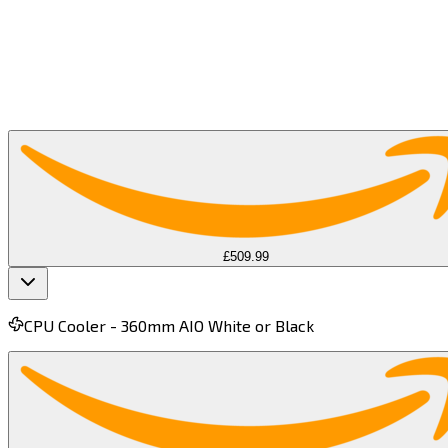
The CPU (Central Processing Unit) is the backbone of
gaming performance, handling game physics, AI, and
system tasks. A powerful CPU minimizes bottlenecks,
ensuring higher FPS, smoother gameplay, and better
overall PC gaming experience.​​​​‌ ‍ ​‍​‍‌‍ ‌ ​‍‌‍‍‌‌‍‌ ‌‍‍‌‌‍ ‍​‍​‍​ ‍‍​‍​‍‌ ​ ‌‍​‌‌‍ ‍‌‍‍‌‌ ‌​‌ ‍‌​‍ ‍‌‍‍‌‌‍ ​‍​‍​‍ ​​‍​‍‌‍‍​‌ ​‍‌‍‌‌‌‍‌‍​‍​‍​ ‍‍​‍​‍​‍ ‌‍​‌‌‍‌​‌‍ ‌‌‍‍‌‌‍ ‍​‍ ‌‍‍‌‌‍ ‍‌ ‌​‌‍‌‌‌‍ ‍‌ ‌​​‍ ‌‍‌‌‌‍‌​‌‍‍‌‌ ‌​​‍ ‌‍ ‌‌‍ ‌‍‌​‌‍‌‌​ ‌‌ ​​‌ ​‍‌‍‌‌‌ ​ ‌‍‌‌‌‍ ‍‌ ‌​‌‍​‌‌ ‌​‌‍‍‌‌‍ ‌‍ ‍​ ‍ ‌‍‍‌‌‍‌​​ ‌​ ‌‌​ ‍​‌‍‌​​ ​​​ ​‍​ ‌‍​ ​​​ ‍​​‍ ‌​ ​‍‌‍​‍​ ‌​​ ​‍​‍ ‌​ ‌​‌‍​‍‌‍​‍‌‍‌‌​‍ ‌​ ‍‌​ ‌​​ ‍​​ ​ ​‍ ‌‌‍‌‌​ ​​​ ‍‌​ ‌‍​ ​​​ ‍​‌‍‌​‌‍‌‍​ ‍​​ ​ ​ ‌‌​ ‌​​ ‍ ‌ ‌​‌ ‍‌‌ ​​‌‍‌‌​ ‌‌ ​​‌‍​‌‌ ​‍‌ ‌​‌​‌​‌‍‌‌‌ ​ ‌‍​ ‌ ​‍‌‍‍‌‌ ​​‌ ‌​‌‍‍‌‌‍ ‌‍ ‍​ ‍ ‌ ​​‌‍​‌‌ ‌​‌‍‍​​ ‌‌‍‌​‌‍‌‌‌ ​ ‌‍​ ‌ ​‍‌‍‍‌‌ ​​‌ ‌​‌‍‍‌‌‍ ‌‍ ‍​‍‌‌​ ‌‌‌​​‍‌‌ ‌‍‍ ‌‍‌‌‌ ‍‌​‍‌‌​ ​ ‌​‌​​‍‌‌​ ​ ‌​‌​​‍‌‌​ ​‍​ ​‍‌‍‌‌‌‍ ‍​‍‌‌​ ​‍​ ​‍​‍‌‌​ ‌‌‌​‌​​‍ ‍‌ ‌‍‌‍​‌‌‍ ​‌ ‌‌‌‍‌‌​ ‌‍​‍‌‍​‌‌ ​ ‌‍‌‌‌‌‌‌‌ ​‍‌‍ ​​ ‌​‍‌‌​ ​‍‌​‌‍‌‍​‌‌‍‌​‌‍ ‌‌‍‍‌‌‍ ‍​‍‌‍‌‍‍‌‌‍‌​​ ‌​ ‌‌​ ‍​‌‍‌​​ ​​​ ​‍​ ‌‍​ ​​​ ‍​​‍ ‌​ ​‍‌‍​‍​ ‌​​ ​‍​‍ ‌​ ‌​‌‍​‍‌‍​‍‌‍‌‌​‍ ‌​ ‍‌​ ‌​​ ‍​​ ​ ​‍ ‌‌‍‌‌​ ​​​ ‍‌​ ‌‍​ ​​​ ‍​‌‍‌​‌‍‌‍​ ‍​​ ​ ​ ‌‌​ ‌​​‍‌‍‌ ‌​‌ ‍‌‌ ​​‌‍‌‌​ ‌‌ ​​‌‍​‌‌ ​‍‌ ‌​‌​‌​‌‍‌‌‌ ​ ‌‍​ ‌ ​‍‌‍‍‌‌ ​​‌ ‌​‌‍‍‌‌‍ ‌‍ ‍​‍‌‍‌ ​​‌‍​‌‌ ‌​‌‍‍​​ ‌‌‍‌​‌‍‌‌‌ ​ ‌‍​ ‌ ​‍‌‍‍‌‌ ​​‌ ‌​‌‍‍‌‌‍ ‌‍ ‍​‍‌‌​ ‌‌‌​​‍‌‌ ‌‍‍ ‌‍‌‌‌ ‍‌​‍‌‌​ ​ ‌​‌​​‍‌‌​ ​ ‌​‌​​‍‌‌​ ​‍​ ​‍‌‍‌‌‌‍ ‍​‍‌‌​ ​‍​ ​‍​‍‌‌​ ‌‌‌​‌​​‍ ‍‌ ‌‍‌‍​‌‌‍ ​‌ ‌‌‌‍‌‌​‍‌‍‌ ​​‌‍‌‌‌ ​‍‌ ​ ‌ ​​‌‍‌‌‌‍​ ‌ ‌​‌‍‍‌‌ ‌‍‌‍‌‌​ ‌‌ ​​‌ ‌‌‌‍​‍‌‍ ​‌‍‍‌‌ ​ ‌‍‍​‌‍‌‌‌‍‌​​‍​‍‌ ‌
Other Retailers
£509.99
CPU Cooler -
360mm AIO White or Black​​​​‌ ‍ ​‍​‍‌‍ ‌ ​‍‌‍‍‌‌‍‌ ‌‍‍‌‌‍ ‍​‍​‍​ ‍‍​‍​‍‌ ​ ‌‍​‌‌‍ ‍‌‍‍‌‌ ‌​‌ ‍‌​‍ ‍‌‍‍‌‌‍ ​‍​‍​‍ ​​‍​‍‌‍‍​‌ ​‍‌‍‌‌‌‍‌‍​‍​‍​ ‍‍​‍​‍​‍ ‌‍​‌‌‍‌​‌‍ ‌‌‍‍‌‌‍ ‍​‍ ‌‍‍‌‌‍ ‍‌ ‌​‌‍‌‌‌‍ ‍‌ ‌​​‍ ‌‍‌‌‌‍‌​‌‍‍‌‌ ‌​​‍ ‌‍ ‌‌‍ ‌‍‌​‌‍‌‌​ ‌‌ ​​‌ ​‍‌‍‌‌‌ ​ ‌‍‌‌‌‍ ‍‌ ‌​‌‍​‌‌ ‌​‌‍‍‌‌‍ ‌‍ ‍​ ‍ ‌‍‍‌‌‍‌​​ ‌​ ‌‌‌‍​‍​ ‌ ​ ‌‌​ ‌​‌‍​ ​ ‌‍​ ​ ​‍ ‌‌‍​‌‌‍​‌​ ​ ​ ‌​​‍ ‌​ ‌​​ ​‍‌‍​ ​ ‌‌​‍ ‌‌‍​‌​ ‍‌​ ‍‌​ ‌‍​‍ ‌​ ‌‍​ ​​​ ‌‌​ ‍‌​ ​ ‌‍​‍​ ​​​ ‍‌​ ‍​​ ‍‌‌‍‌‌​ ‌​​ ‍ ‌ ‌​‌ ‍‌‌ ​​‌‍‌‌​ ‌‌‍​ ‌ ​​‌ ‌‌‌‍​ ‌‍ ‌‍ ‌‍ ​‌‍‌‌‌ ​‍​ ‍ ‌ ​​‌‍​‌‌ ‌​‌‍‍​​ ‌‌‍ ‍‌‍​‌‌‍ ‌‌‍‌‌​ ‌‍​‍‌‍​‌‌ ​ ‌‍‌‌‌‌‌‌‌ ​‍‌‍ ​​ ‌​‍‌‌​ ​‍‌​‌‍‌‍​‌‌‍‌​‌‍ ‌‌‍‍‌‌‍ ‍​‍‌‍‌‍‍‌‌‍‌​​ ‌​ ‌‌‌‍​‍​ ‌ ​ ‌‌​ ‌​‌‍​ ​ ‌‍​ ​ ​‍ ‌‌‍​‌‌‍​‌​ ​ ​ ‌​​‍ ‌​ ‌​​ ​‍‌‍​ ​ ‌‌​‍ ‌‌‍​‌​ ‍‌​ ‍‌​ ‌‍​‍ ‌​ ‌‍​ ​​​ ‌‌​ ‍‌​ ​ ‌‍​‍​ ​​​ ‍‌​ ‍​​ ‍‌‌‍‌‌​ ‌​​‍‌‍‌ ‌​‌ ‍‌‌ ​​‌‍‌‌​ ‌‌‍​ ‌ ​​‌ ‌‌‌‍​ ‌‍ ‌‍ ‌‍ ​‌‍‌‌‌ ​‍​‍‌‍‌ ​​‌‍​‌‌ ‌​‌‍‍​​ ‌‌‍ ‍‌‍​‌‌‍ ‌‌‍‌‌​‍‌‍‌ ​​‌‍‌‌‌ ​‍‌ ​ ‌ ​​‌‍‌‌‌‍​ ‌ ‌​‌‍‍‌‌ ‌‍‌‍‌‌​ ‌‌ ​​‌ ‌‌‌‍​‍‌‍ ​‌‍‍‌‌ ​ ‌‍‍​‌‍‌‌‌‍‌​​‍​‍‌ ‌