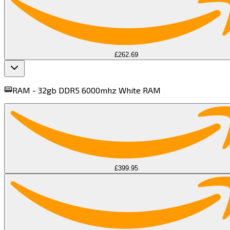
£262.69
RAM -
32gb DDR5 6000mhz White RAM​​​​‌ ‍ ​‍​‍‌‍ ‌ ​‍‌‍‍‌‌‍‌ ‌‍‍‌‌‍ ‍​‍​‍​ ‍‍​‍​‍‌ ​ ‌‍​‌‌‍ ‍‌‍‍‌‌ ‌​‌ ‍‌​‍ ‍‌‍‍‌‌‍ ​‍​‍​‍ ​​‍​‍‌‍‍​‌ ​‍‌‍‌‌‌‍‌‍​‍​‍​ ‍‍​‍​‍​‍ ‌‍​‌‌‍‌​‌‍ ‌‌‍‍‌‌‍ ‍​‍ ‌‍‍‌‌‍ ‍‌ ‌​‌‍‌‌‌‍ ‍‌ ‌​​‍ ‌‍‌‌‌‍‌​‌‍‍‌‌ ‌​​‍ ‌‍ ‌‌‍ ‌‍‌​‌‍‌‌​ ‌‌ ​​‌ ​‍‌‍‌‌‌ ​ ‌‍‌‌‌‍ ‍‌ ‌​‌‍​‌‌ ‌​‌‍‍‌‌‍ ‌‍ ‍​ ‍ ‌‍‍‌‌‍‌​​ ‌‌‍​ ​ ‌‌​ ​ ​ ‌‌​ ‍​‌‍​‌​ ‌‍‌‍‌‍​‍ ‌​ ​​‌‍‌‌​ ‌​‌‍​‍​‍ ‌​ ‌​​ ‌‍​ ​‍‌‍‌‍​‍ ‌‌‍​‌‌‍‌​‌‍‌​​ ​​​‍ ‌​ ‌‌‌‍​‌​ ‌‍​ ‌‌​ ​ ‌‍‌‌​ ‌‍‌‍​ ‌‍‌‍​ ​ ​ ​‍‌‍​‌​ ‍ ‌ ‌​‌ ‍‌‌ ​​‌‍‌‌​ ‌‌ ​‍‌‍​‌‌‍ ‌​ ‍ ‌ ​​‌‍​‌‌ ‌​‌‍‍​​ ‌‌‍ ‍‌‍​‌‌‍ ‌‌‍‌‌​ ‌‍​‍‌‍​‌‌ ​ ‌‍‌‌‌‌‌‌‌ ​‍‌‍ ​​ ‌​‍‌‌​ ​‍‌​‌‍‌‍​‌‌‍‌​‌‍ ‌‌‍‍‌‌‍ ‍​‍‌‍‌‍‍‌‌‍‌​​ ‌‌‍​ ​ ‌‌​ ​ ​ ‌‌​ ‍​‌‍​‌​ ‌‍‌‍‌‍​‍ ‌​ ​​‌‍‌‌​ ‌​‌‍​‍​‍ ‌​ ‌​​ ‌‍​ ​‍‌‍‌‍​‍ ‌‌‍​‌‌‍‌​‌‍‌​​ ​​​‍ ‌​ ‌‌‌‍​‌​ ‌‍​ ‌‌​ ​ ‌‍‌‌​ ‌‍‌‍​ ‌‍‌‍​ ​ ​ ​‍‌‍​‌​‍‌‍‌ ‌​‌ ‍‌‌ ​​‌‍‌‌​ ‌‌ ​‍‌‍​‌‌‍ ‌​‍‌‍‌ ​​‌‍​‌‌ ‌​‌‍‍​​ ‌‌‍ ‍‌‍​‌‌‍ ‌‌‍‌‌​‍‌‍‌ ​​‌‍‌‌‌ ​‍‌ ​ ‌ ​​‌‍‌‌‌‍​ ‌ ‌​‌‍‍‌‌ ‌‍‌‍‌‌​ ‌‌ ​​‌ ‌‌‌‍​‍‌‍ ​‌‍‍‌‌ ​ ‌‍‍​‌‍‌‌‌‍‌​​‍​‍‌ ‌
£399.95