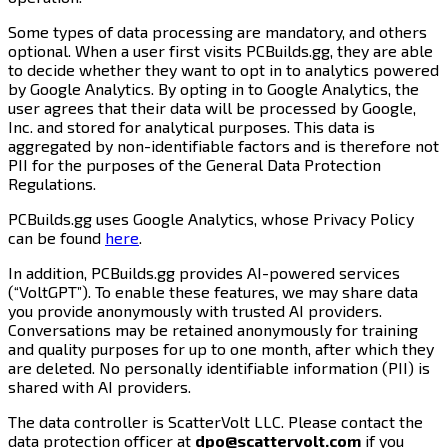
Some types of data processing are mandatory, and others
optional. When a user first visits PCBuilds.gg, they are able
to decide whether they want to opt in to analytics powered
by Google Analytics. By opting in to Google Analytics, the
user agrees that their data will be processed by Google,
Inc. and stored for analytical purposes. This data is
aggregated by non-identifiable factors and is therefore not
PII for the purposes of the General Data Protection
Regulations.​​​​‌ ‍ ​‍​‍‌‍ ‌ ​‍‌‍‍‌‌‍‌ ‌‍‍‌‌‍ ‍​‍​‍​ ‍‍​‍​‍‌ ​ ‌‍​‌‌‍ ‍‌‍‍‌‌ ‌​‌ ‍‌​‍ ‍‌‍‍‌‌‍ ​‍​‍​‍ ​​‍​‍‌‍‍​‌ ​‍‌‍‌‌‌‍‌‍​‍​‍​ ‍‍​‍​‍​‍ ‌‍​‌‌‍‌​‌‍ ‌‌‍‍‌‌‍ ‍​‍ ‌‍‍‌‌‍ ‍‌ ‌​‌‍‌‌‌‍ ‍‌ ‌​​‍ ‌‍‌‌‌‍‌​‌‍‍‌‌ ‌​​‍ ‌‍ ‌‌‍ ‌‍‌​‌‍‌‌​ ‌‌ ​​‌ ​‍‌‍‌‌‌ ​ ‌‍‌‌‌‍ ‍‌ ‌​‌‍​‌‌ ‌​‌‍‍‌‌‍ ‌‍ ‍​ ‍ ‌‍‍‌‌‍‌​​ ‌‌‍​ ‌‍​ ‌‍‌‌​ ‍‌​ ​‍​ ​‍​ ​ ‌‍​ ​‍ ‌​ ‌​‌‍​‍​ ​‍​ ‌‌​‍ ‌​ ‌​‌‍​ ‌‍‌‍​ ‌‍​‍ ‌​ ‍‌​ ​ ​ ​‌‌‍‌‌​‍ ‌​ ‍​​ ​‌​ ​‌‌‍‌‌​ ​​​ ‍​‌‍‌‍​ ​ ‌‍‌‌‌‍​‍​ ‍‌​ ​ ​ ‍ ‌ ‌​‌ ‍‌‌ ​​‌‍‌‌​ ‌‌ ​​‌‍​‌‌‍‌ ‌‍‌‌​ ‍ ‌ ​​‌‍​‌‌ ‌​‌‍‍​​ ‌‌‍​ ‌‍ ‌‍ ‍‌ ‌​‌‍‌‌‌‍ ‍‌ ‌​​‍‌‌​ ‌‌‌​​‍‌‌ ‌‍‍ ‌‍‌‌‌ ‍‌​‍‌‌​ ​ ‌​‌​​‍‌‌​ ​ ‌​‌​​‍‌‌​ ​‍​ ​‍‌‍‌‍​ ‌​‌‍​‌‌‍​‍​ ​​​ ​‌​ ‌‌​ ​​‌‍​‍​ ​‌​ ‌‌​ ‍​​‍‌‌​ ​‍​ ​‍​‍‌‌​ ‌‌‌​‌​​‍ ‍‌‍​ ‌‍‍​‌‍‍‌‌‍ ​‌‍‌​‌ ​‍‌‍‌‌‌‍ ‍​‍‌‌​ ‌‌‌​​‍‌‌ ‌‍‍ ‌‍‌‌‌ ‍‌​‍‌‌​ ​ ‌​‌​​‍‌‌​ ​ ‌​‌​​‍‌‌​ ​‍​ ​‍​ ‌‌‌‍​ ‌‍​‌​ ‌‍​ ‌ ‌‍​ ​ ‌​​ ​‌‌‍‌​‌‍‌​‌‍​‌‌‍‌‍​‍‌‌​ ​‍​ ​‍​‍‌‌​ ‌‌‌​‌​​‍ ‍‌ ‌​‌‍‌‌‌ ‍​‌ ‌​​ ‌‍​‍‌‍​‌‌ ​ ‌‍‌‌‌‌‌‌‌ ​‍‌‍ ​​ ‌​‍‌‌​ ​‍‌​‌‍‌‍​‌‌‍‌​‌‍ ‌‌‍‍‌‌‍ ‍​‍‌‍‌‍‍‌‌‍‌​​ ‌‌‍​ ‌‍​ ‌‍‌‌​ ‍‌​ ​‍​ ​‍​ ​ ‌‍​ ​‍ ‌​ ‌​‌‍​‍​ ​‍​ ‌‌​‍ ‌​ ‌​‌‍​ ‌‍‌‍​ ‌‍​‍ ‌​ ‍‌​ ​ ​ ​‌‌‍‌‌​‍ ‌​ ‍​​ ​‌​ ​‌‌‍‌‌​ ​​​ ‍​‌‍‌‍​ ​ ‌‍‌‌‌‍​‍​ ‍‌​ ​ ​‍‌‍‌ ‌​‌ ‍‌‌ ​​‌‍‌‌​ ‌‌ ​​‌‍​‌‌‍‌ ‌‍‌‌​‍‌‍‌ ​​‌‍​‌‌ ‌​‌‍‍​​ ‌‌‍​ ‌‍ ‌‍ ‍‌ ‌​‌‍‌‌‌‍ ‍‌ ‌​​‍‌‌​ ‌‌‌​​‍‌‌ ‌‍‍ ‌‍‌‌‌ ‍‌​‍‌‌​ ​ ‌​‌​​‍‌‌​ ​ ‌​‌​​‍‌‌​ ​‍​ ​‍‌‍‌‍​ ‌​‌‍​‌‌‍​‍​ ​​​ ​‌​ ‌‌​ ​​‌‍​‍​ ​‌​ ‌‌​ ‍​​‍‌‌​ ​‍​ ​‍​‍‌‌​ ‌‌‌​‌​​‍ ‍‌‍​ ‌‍‍​‌‍‍‌‌‍ ​‌‍‌​‌ ​‍‌‍‌‌‌‍ ‍​‍‌‌​ ‌‌‌​​‍‌‌ ‌‍‍ ‌‍‌‌‌ ‍‌​‍‌‌​ ​ ‌​‌​​‍‌‌​ ​ ‌​‌​​‍‌‌​ ​‍​ ​‍​ ‌‌‌‍​ ‌‍​‌​ ‌‍​ ‌ ‌‍​ ​ ‌​​ ​‌‌‍‌​‌‍‌​‌‍​‌‌‍‌‍​‍‌‌​ ​‍​ ​‍​‍‌‌​ ‌‌‌​‌​​‍ ‍‌ ‌​‌‍‌‌‌ ‍​‌ ‌​​‍‌‍‌ ​​‌‍‌‌‌ ​‍‌ ​ ‌ ​​‌‍‌‌‌‍​ ‌ ‌​‌‍‍‌‌ ‌‍‌‍‌‌​ ‌‌ ​​‌ ‌‌‌‍​‍‌‍ ​‌‍‍‌‌ ​ ‌‍‍​‌‍‌‌‌‍‌​​‍​‍‌ ‌
PCBuilds.gg uses Google Analytics, whose Privacy Policy
can be found ​​​​‌ ‍ ​‍​‍‌‍ ‌ ​‍‌‍‍‌‌‍‌ ‌‍‍‌‌‍ ‍​‍​‍​ ‍‍​‍​‍‌ ​ ‌‍​‌‌‍ ‍‌‍‍‌‌ ‌​‌ ‍‌​‍ ‍‌‍‍‌‌‍ ​‍​‍​‍ ​​‍​‍‌‍‍​‌ ​‍‌‍‌‌‌‍‌‍​‍​‍​ ‍‍​‍​‍​‍ ‌‍​‌‌‍‌​‌‍ ‌‌‍‍‌‌‍ ‍​‍ ‌‍‍‌‌‍ ‍‌ ‌​‌‍‌‌‌‍ ‍‌ ‌​​‍ ‌‍‌‌‌‍‌​‌‍‍‌‌ ‌​​‍ ‌‍ ‌‌‍ ‌‍‌​‌‍‌‌​ ‌‌ ​​‌ ​‍‌‍‌‌‌ ​ ‌‍‌‌‌‍ ‍‌ ‌​‌‍​‌‌ ‌​‌‍‍‌‌‍ ‌‍ ‍​ ‍ ‌‍‍‌‌‍‌​​ ‌‌‍​ ‌‍​ ‌‍‌‌​ ‍‌​ ​‍​ ​‍​ ​ ‌‍​ ​‍ ‌​ ‌​‌‍​‍​ ​‍​ ‌‌​‍ ‌​ ‌​‌‍​ ‌‍‌‍​ ‌‍​‍ ‌​ ‍‌​ ​ ​ ​‌‌‍‌‌​‍ ‌​ ‍​​ ​‌​ ​‌‌‍‌‌​ ​​​ ‍​‌‍‌‍​ ​ ‌‍‌‌‌‍​‍​ ‍‌​ ​ ​ ‍ ‌ ‌​‌ ‍‌‌ ​​‌‍‌‌​ ‌‌ ​​‌‍​‌‌‍‌ ‌‍‌‌​ ‍ ‌ ​​‌‍​‌‌ ‌​‌‍‍​​ ‌‌‍​ ‌‍ ‌‍ ‍‌ ‌​‌‍‌‌‌‍ ‍‌ ‌​​‍‌‌​ ‌‌‌​​‍‌‌ ‌‍‍ ‌‍‌‌‌ ‍‌​‍‌‌​ ​ ‌​‌​​‍‌‌​ ​ ‌​‌​​‍‌‌​ ​‍​ ​‍​ ​‌​ ‌​​ ​​​ ‍‌‌‍​‌​ ‌‍​ ​‌​ ​‍‌‍​ ​ ‌‍​ ‌‍​ ‍‌​‍‌‌​ ​‍​ ​‍​‍‌‌​ ‌‌‌​‌​​‍ ‍‌‍​ ‌‍‍​‌‍‍‌‌‍ ​‌‍‌​‌ ​‍‌‍‌‌‌‍ ‍​‍‌‌​ ‌‌‌​​‍‌‌ ‌‍‍ ‌‍‌‌‌ ‍‌​‍‌‌​ ​ ‌​‌​​‍‌‌​ ​ ‌​‌​​‍‌‌​ ​‍​ ​‍‌‍‌‍​ ​​‌‍​ ‌‍​‍‌‍​ ​ ‍‌‌‍‌​​ ‍‌‌‍​ ​ ‌‌​ ‌​‌‍‌​​‍‌‌​ ​‍​ ​‍​‍‌‌​ ‌‌‌​‌​​‍ ‍‌ ‌​‌‍‌‌‌ ‍​‌ ‌​​ ‌‍​‍‌‍​‌‌ ​ ‌‍‌‌‌‌‌‌‌ ​‍‌‍ ​​ ‌​‍‌‌​ ​‍‌​‌‍‌‍​‌‌‍‌​‌‍ ‌‌‍‍‌‌‍ ‍​‍‌‍‌‍‍‌‌‍‌​​ ‌‌‍​ ‌‍​ ‌‍‌‌​ ‍‌​ ​‍​ ​‍​ ​ ‌‍​ ​‍ ‌​ ‌​‌‍​‍​ ​‍​ ‌‌​‍ ‌​ ‌​‌‍​ ‌‍‌‍​ ‌‍​‍ ‌​ ‍‌​ ​ ​ ​‌‌‍‌‌​‍ ‌​ ‍​​ ​‌​ ​‌‌‍‌‌​ ​​​ ‍​‌‍‌‍​ ​ ‌‍‌‌‌‍​‍​ ‍‌​ ​ ​‍‌‍‌ ‌​‌ ‍‌‌ ​​‌‍‌‌​ ‌‌ ​​‌‍​‌‌‍‌ ‌‍‌‌​‍‌‍‌ ​​‌‍​‌‌ ‌​‌‍‍​​ ‌‌‍​ ‌‍ ‌‍ ‍‌ ‌​‌‍‌‌‌‍ ‍‌ ‌​​‍‌‌​ ‌‌‌​​‍‌‌ ‌‍‍ ‌‍‌‌‌ ‍‌​‍‌‌​ ​ ‌​‌​​‍‌‌​ ​ ‌​‌​​‍‌‌​ ​‍​ ​‍​ ​‌​ ‌​​ ​​​ ‍‌‌‍​‌​ ‌‍​ ​‌​ ​‍‌‍​ ​ ‌‍​ ‌‍​ ‍‌​‍‌‌​ ​‍​ ​‍​‍‌‌​ ‌‌‌​‌​​‍ ‍‌‍​ ‌‍‍​‌‍‍‌‌‍ ​‌‍‌​‌ ​‍‌‍‌‌‌‍ ‍​‍‌‌​ ‌‌‌​​‍‌‌ ‌‍‍ ‌‍‌‌‌ ‍‌​‍‌‌​ ​ ‌​‌​​‍‌‌​ ​ ‌​‌​​‍‌‌​ ​‍​ ​‍‌‍‌‍​ ​​‌‍​ ‌‍​‍‌‍​ ​ ‍‌‌‍‌​​ ‍‌‌‍​ ​ ‌‌​ ‌​‌‍‌​​‍‌‌​ ​‍​ ​‍​‍‌‌​ ‌‌‌​‌​​‍ ‍‌ ‌​‌‍‌‌‌ ‍​‌ ‌​​‍‌‍‌ ​​‌‍‌‌‌ ​‍‌ ​ ‌ ​​‌‍‌‌‌‍​ ‌ ‌​‌‍‍‌‌ ‌‍‌‍‌‌​ ‌‌ ​​‌ ‌‌‌‍​‍‌‍ ​‌‍‍‌‌ ​ ‌‍‍​‌‍‌‌‌‍‌​​‍​‍‌ ‌
here​​​​‌ ‍ ​‍​‍‌‍ ‌ ​‍‌‍‍‌‌‍‌ ‌‍‍‌‌‍ ‍​‍​‍​ ‍‍​‍​‍‌ ​ ‌‍​‌‌‍ ‍‌‍‍‌‌ ‌​‌ ‍‌​‍ ‍‌‍‍‌‌‍ ​‍​‍​‍ ​​‍​‍‌‍‍​‌ ​‍‌‍‌‌‌‍‌‍​‍​‍​ ‍‍​‍​‍​‍ ‌‍​‌‌‍‌​‌‍ ‌‌‍‍‌‌‍ ‍​‍ ‌‍‍‌‌‍ ‍‌ ‌​‌‍‌‌‌‍ ‍‌ ‌​​‍ ‌‍‌‌‌‍‌​‌‍‍‌‌ ‌​​‍ ‌‍ ‌‌‍ ‌‍‌​‌‍‌‌​ ‌‌ ​​‌ ​‍‌‍‌‌‌ ​ ‌‍‌‌‌‍ ‍‌ ‌​‌‍​‌‌ ‌​‌‍‍‌‌‍ ‌‍ ‍​ ‍ ‌‍‍‌‌‍‌​​ ‌‌‍​ ‌‍​ ‌‍‌‌​ ‍‌​ ​‍​ ​‍​ ​ ‌‍​ ​‍ ‌​ ‌​‌‍​‍​ ​‍​ ‌‌​‍ ‌​ ‌​‌‍​ ‌‍‌‍​ ‌‍​‍ ‌​ ‍‌​ ​ ​ ​‌‌‍‌‌​‍ ‌​ ‍​​ ​‌​ ​‌‌‍‌‌​ ​​​ ‍​‌‍‌‍​ ​ ‌‍‌‌‌‍​‍​ ‍‌​ ​ ​ ‍ ‌ ‌​‌ ‍‌‌ ​​‌‍‌‌​ ‌‌ ​​‌‍​‌‌‍‌ ‌‍‌‌​ ‍ ‌ ​​‌‍​‌‌ ‌​‌‍‍​​ ‌‌‍​ ‌‍ ‌‍ ‍‌ ‌​‌‍‌‌‌‍ ‍‌ ‌​​‍‌‌​ ‌‌‌​​‍‌‌ ‌‍‍ ‌‍‌‌‌ ‍‌​‍‌‌​ ​ ‌​‌​​‍‌‌​ ​ ‌​‌​​‍‌‌​ ​‍​ ​‍​ ​‌​ ‌​​ ​​​ ‍‌‌‍​‌​ ‌‍​ ​‌​ ​‍‌‍​ ​ ‌‍​ ‌‍​ ‍‌​‍‌‌​ ​‍​ ​‍​‍‌‌​ ‌‌‌​‌​​‍ ‍‌‍​ ‌‍‍​‌‍‍‌‌‍ ​‌‍‌​‌ ​‍‌‍‌‌‌‍ ‍​‍‌‌​ ‌‌‌​​‍‌‌ ‌‍‍ ‌‍‌‌‌ ‍‌​‍‌‌​ ​ ‌​‌​​‍‌‌​ ​ ‌​‌​​‍‌‌​ ​‍​ ​‍​ ​​‌‍​‌‌‍​ ​ ‌‌​ ‌‍​ ​ ​ ‌​‌‍‌‍‌‍​‍‌‍‌‍​ ​ ‌‍‌​​‍‌‌​ ​‍​ ​‍​‍‌‌​ ‌‌‌​‌​​‍ ‍‌ ‌​‌‍‌‌‌ ‍​‌ ‌​​ ‌‍​‍‌‍​‌‌ ​ ‌‍‌‌‌‌‌‌‌ ​‍‌‍ ​​ ‌​‍‌‌​ ​‍‌​‌‍‌‍​‌‌‍‌​‌‍ ‌‌‍‍‌‌‍ ‍​‍‌‍‌‍‍‌‌‍‌​​ ‌‌‍​ ‌‍​ ‌‍‌‌​ ‍‌​ ​‍​ ​‍​ ​ ‌‍​ ​‍ ‌​ ‌​‌‍​‍​ ​‍​ ‌‌​‍ ‌​ ‌​‌‍​ ‌‍‌‍​ ‌‍​‍ ‌​ ‍‌​ ​ ​ ​‌‌‍‌‌​‍ ‌​ ‍​​ ​‌​ ​‌‌‍‌‌​ ​​​ ‍​‌‍‌‍​ ​ ‌‍‌‌‌‍​‍​ ‍‌​ ​ ​‍‌‍‌ ‌​‌ ‍‌‌ ​​‌‍‌‌​ ‌‌ ​​‌‍​‌‌‍‌ ‌‍‌‌​‍‌‍‌ ​​‌‍​‌‌ ‌​‌‍‍​​ ‌‌‍​ ‌‍ ‌‍ ‍‌ ‌​‌‍‌‌‌‍ ‍‌ ‌​​‍‌‌​ ‌‌‌​​‍‌‌ ‌‍‍ ‌‍‌‌‌ ‍‌​‍‌‌​ ​ ‌​‌​​‍‌‌​ ​ ‌​‌​​‍‌‌​ ​‍​ ​‍​ ​‌​ ‌​​ ​​​ ‍‌‌‍​‌​ ‌‍​ ​‌​ ​‍‌‍​ ​ ‌‍​ ‌‍​ ‍‌​‍‌‌​ ​‍​ ​‍​‍‌‌​ ‌‌‌​‌​​‍ ‍‌‍​ ‌‍‍​‌‍‍‌‌‍ ​‌‍‌​‌ ​‍‌‍‌‌‌‍ ‍​‍‌‌​ ‌‌‌​​‍‌‌ ‌‍‍ ‌‍‌‌‌ ‍‌​‍‌‌​ ​ ‌​‌​​‍‌‌​ ​ ‌​‌​​‍‌‌​ ​‍​ ​‍​ ​​‌‍​‌‌‍​ ​ ‌‌​ ‌‍​ ​ ​ ‌​‌‍‌‍‌‍​‍‌‍‌‍​ ​ ‌‍‌​​‍‌‌​ ​‍​ ​‍​‍‌‌​ ‌‌‌​‌​​‍ ‍‌ ‌​‌‍‌‌‌ ‍​‌ ‌​​‍‌‍‌ ​​‌‍‌‌‌ ​‍‌ ​ ‌ ​​‌‍‌‌‌‍​ ‌ ‌​‌‍‍‌‌ ‌‍‌‍‌‌​ ‌‌ ​​‌ ‌‌‌‍​‍‌‍ ​‌‍‍‌‌ ​ ‌‍‍​‌‍‌‌‌‍‌​​‍​‍‌ ‌
. ​​​​‌ ‍ ​‍​‍‌‍ ‌ ​‍‌‍‍‌‌‍‌ ‌‍‍‌‌‍ ‍​‍​‍​ ‍‍​‍​‍‌ ​ ‌‍​‌‌‍ ‍‌‍‍‌‌ ‌​‌ ‍‌​‍ ‍‌‍‍‌‌‍ ​‍​‍​‍ ​​‍​‍‌‍‍​‌ ​‍‌‍‌‌‌‍‌‍​‍​‍​ ‍‍​‍​‍​‍ ‌‍​‌‌‍‌​‌‍ ‌‌‍‍‌‌‍ ‍​‍ ‌‍‍‌‌‍ ‍‌ ‌​‌‍‌‌‌‍ ‍‌ ‌​​‍ ‌‍‌‌‌‍‌​‌‍‍‌‌ ‌​​‍ ‌‍ ‌‌‍ ‌‍‌​‌‍‌‌​ ‌‌ ​​‌ ​‍‌‍‌‌‌ ​ ‌‍‌‌‌‍ ‍‌ ‌​‌‍​‌‌ ‌​‌‍‍‌‌‍ ‌‍ ‍​ ‍ ‌‍‍‌‌‍‌​​ ‌‌‍​ ‌‍​ ‌‍‌‌​ ‍‌​ ​‍​ ​‍​ ​ ‌‍​ ​‍ ‌​ ‌​‌‍​‍​ ​‍​ ‌‌​‍ ‌​ ‌​‌‍​ ‌‍‌‍​ ‌‍​‍ ‌​ ‍‌​ ​ ​ ​‌‌‍‌‌​‍ ‌​ ‍​​ ​‌​ ​‌‌‍‌‌​ ​​​ ‍​‌‍‌‍​ ​ ‌‍‌‌‌‍​‍​ ‍‌​ ​ ​ ‍ ‌ ‌​‌ ‍‌‌ ​​‌‍‌‌​ ‌‌ ​​‌‍​‌‌‍‌ ‌‍‌‌​ ‍ ‌ ​​‌‍​‌‌ ‌​‌‍‍​​ ‌‌‍​ ‌‍ ‌‍ ‍‌ ‌​‌‍‌‌‌‍ ‍‌ ‌​​‍‌‌​ ‌‌‌​​‍‌‌ ‌‍‍ ‌‍‌‌‌ ‍‌​‍‌‌​ ​ ‌​‌​​‍‌‌​ ​ ‌​‌​​‍‌‌​ ​‍​ ​‍​ ​‌​ ‌​​ ​​​ ‍‌‌‍​‌​ ‌‍​ ​‌​ ​‍‌‍​ ​ ‌‍​ ‌‍​ ‍‌​‍‌‌​ ​‍​ ​‍​‍‌‌​ ‌‌‌​‌​​‍ ‍‌‍​ ‌‍‍​‌‍‍‌‌‍ ​‌‍‌​‌ ​‍‌‍‌‌‌‍ ‍​‍‌‌​ ‌‌‌​​‍‌‌ ‌‍‍ ‌‍‌‌‌ ‍‌​‍‌‌​ ​ ‌​‌​​‍‌‌​ ​ ‌​‌​​‍‌‌​ ​‍​ ​‍​ ‌ ​ ‌‍‌‍​‌‌‍‌‌‌‍​‍​ ‌ ​ ‌‌​ ‌‍​ ​​​ ‍‌​ ‍‌​ ‌ ​‍‌‌​ ​‍​ ​‍​‍‌‌​ ‌‌‌​‌​​‍ ‍‌ ‌​‌‍‌‌‌ ‍​‌ ‌​​ ‌‍​‍‌‍​‌‌ ​ ‌‍‌‌‌‌‌‌‌ ​‍‌‍ ​​ ‌​‍‌‌​ ​‍‌​‌‍‌‍​‌‌‍‌​‌‍ ‌‌‍‍‌‌‍ ‍​‍‌‍‌‍‍‌‌‍‌​​ ‌‌‍​ ‌‍​ ‌‍‌‌​ ‍‌​ ​‍​ ​‍​ ​ ‌‍​ ​‍ ‌​ ‌​‌‍​‍​ ​‍​ ‌‌​‍ ‌​ ‌​‌‍​ ‌‍‌‍​ ‌‍​‍ ‌​ ‍‌​ ​ ​ ​‌‌‍‌‌​‍ ‌​ ‍​​ ​‌​ ​‌‌‍‌‌​ ​​​ ‍​‌‍‌‍​ ​ ‌‍‌‌‌‍​‍​ ‍‌​ ​ ​‍‌‍‌ ‌​‌ ‍‌‌ ​​‌‍‌‌​ ‌‌ ​​‌‍​‌‌‍‌ ‌‍‌‌​‍‌‍‌ ​​‌‍​‌‌ ‌​‌‍‍​​ ‌‌‍​ ‌‍ ‌‍ ‍‌ ‌​‌‍‌‌‌‍ ‍‌ ‌​​‍‌‌​ ‌‌‌​​‍‌‌ ‌‍‍ ‌‍‌‌‌ ‍‌​‍‌‌​ ​ ‌​‌​​‍‌‌​ ​ ‌​‌​​‍‌‌​ ​‍​ ​‍​ ​‌​ ‌​​ ​​​ ‍‌‌‍​‌​ ‌‍​ ​‌​ ​‍‌‍​ ​ ‌‍​ ‌‍​ ‍‌​‍‌‌​ ​‍​ ​‍​‍‌‌​ ‌‌‌​‌​​‍ ‍‌‍​ ‌‍‍​‌‍‍‌‌‍ ​‌‍‌​‌ ​‍‌‍‌‌‌‍ ‍​‍‌‌​ ‌‌‌​​‍‌‌ ‌‍‍ ‌‍‌‌‌ ‍‌​‍‌‌​ ​ ‌​‌​​‍‌‌​ ​ ‌​‌​​‍‌‌​ ​‍​ ​‍​ ‌ ​ ‌‍‌‍​‌‌‍‌‌‌‍​‍​ ‌ ​ ‌‌​ ‌‍​ ​​​ ‍‌​ ‍‌​ ‌ ​‍‌‌​ ​‍​ ​‍​‍‌‌​ ‌‌‌​‌​​‍ ‍‌ ‌​‌‍‌‌‌ ‍​‌ ‌​​‍‌‍‌ ​​‌‍‌‌‌ ​‍‌ ​ ‌ ​​‌‍‌‌‌‍​ ‌ ‌​‌‍‍‌‌ ‌‍‌‍‌‌​ ‌‌ ​​‌ ‌‌‌‍​‍‌‍ ​‌‍‍‌‌ ​ ‌‍‍​‌‍‌‌‌‍‌​​‍​‍‌ ‌
In addition, PCBuilds.gg provides AI-powered services
(“VoltGPT”). To enable these features, we may share data
you provide anonymously with trusted AI providers.
Conversations may be retained anonymously for training
and quality purposes for up to one month, after which they
are deleted. No personally identifiable information (PII) is
shared with AI providers.​​​​‌ ‍ ​‍​‍‌‍ ‌ ​‍‌‍‍‌‌‍‌ ‌‍‍‌‌‍ ‍​‍​‍​ ‍‍​‍​‍‌ ​ ‌‍​‌‌‍ ‍‌‍‍‌‌ ‌​‌ ‍‌​‍ ‍‌‍‍‌‌‍ ​‍​‍​‍ ​​‍​‍‌‍‍​‌ ​‍‌‍‌‌‌‍‌‍​‍​‍​ ‍‍​‍​‍​‍ ‌‍​‌‌‍‌​‌‍ ‌‌‍‍‌‌‍ ‍​‍ ‌‍‍‌‌‍ ‍‌ ‌​‌‍‌‌‌‍ ‍‌ ‌​​‍ ‌‍‌‌‌‍‌​‌‍‍‌‌ ‌​​‍ ‌‍ ‌‌‍ ‌‍‌​‌‍‌‌​ ‌‌ ​​‌ ​‍‌‍‌‌‌ ​ ‌‍‌‌‌‍ ‍‌ ‌​‌‍​‌‌ ‌​‌‍‍‌‌‍ ‌‍ ‍​ ‍ ‌‍‍‌‌‍‌​​ ‌‌‍​ ‌‍​ ‌‍‌‌​ ‍‌​ ​‍​ ​‍​ ​ ‌‍​ ​‍ ‌​ ‌​‌‍​‍​ ​‍​ ‌‌​‍ ‌​ ‌​‌‍​ ‌‍‌‍​ ‌‍​‍ ‌​ ‍‌​ ​ ​ ​‌‌‍‌‌​‍ ‌​ ‍​​ ​‌​ ​‌‌‍‌‌​ ​​​ ‍​‌‍‌‍​ ​ ‌‍‌‌‌‍​‍​ ‍‌​ ​ ​ ‍ ‌ ‌​‌ ‍‌‌ ​​‌‍‌‌​ ‌‌ ​​‌‍​‌‌‍‌ ‌‍‌‌​ ‍ ‌ ​​‌‍​‌‌ ‌​‌‍‍​​ ‌‌‍​ ‌‍ ‌‍ ‍‌ ‌​‌‍‌‌‌‍ ‍‌ ‌​​‍‌‌​ ‌‌‌​​‍‌‌ ‌‍‍ ‌‍‌‌‌ ‍‌​‍‌‌​ ​ ‌​‌​​‍‌‌​ ​ ‌​‌​​‍‌‌​ ​‍​ ​‍​ ‌‌‌‍​‍​ ​ ​ ‍‌‌‍​‌​ ‌‍​ ‌‌‌‍​ ​ ​‍​ ‍‌​ ‌​‌‍​‍​‍‌‌​ ​‍​ ​‍​‍‌‌​ ‌‌‌​‌​​‍ ‍‌‍​ ‌‍‍​‌‍‍‌‌‍ ​‌‍‌​‌ ​‍‌‍‌‌‌‍ ‍​‍‌‌​ ‌‌‌​​‍‌‌ ‌‍‍ ‌‍‌‌‌ ‍‌​‍‌‌​ ​ ‌​‌​​‍‌‌​ ​ ‌​‌​​‍‌‌​ ​‍​ ​‍​ ‌ ​ ​‍​ ​ ​ ‍​‌‍​‌​ ​ ‌‍​‍​ ​‌‌‍​‌​ ​​​ ‌‍‌‍‌​​‍‌‌​ ​‍​ ​‍​‍‌‌​ ‌‌‌​‌​​‍ ‍‌ ‌​‌‍‌‌‌ ‍​‌ ‌​​ ‌‍​‍‌‍​‌‌ ​ ‌‍‌‌‌‌‌‌‌ ​‍‌‍ ​​ ‌​‍‌‌​ ​‍‌​‌‍‌‍​‌‌‍‌​‌‍ ‌‌‍‍‌‌‍ ‍​‍‌‍‌‍‍‌‌‍‌​​ ‌‌‍​ ‌‍​ ‌‍‌‌​ ‍‌​ ​‍​ ​‍​ ​ ‌‍​ ​‍ ‌​ ‌​‌‍​‍​ ​‍​ ‌‌​‍ ‌​ ‌​‌‍​ ‌‍‌‍​ ‌‍​‍ ‌​ ‍‌​ ​ ​ ​‌‌‍‌‌​‍ ‌​ ‍​​ ​‌​ ​‌‌‍‌‌​ ​​​ ‍​‌‍‌‍​ ​ ‌‍‌‌‌‍​‍​ ‍‌​ ​ ​‍‌‍‌ ‌​‌ ‍‌‌ ​​‌‍‌‌​ ‌‌ ​​‌‍​‌‌‍‌ ‌‍‌‌​‍‌‍‌ ​​‌‍​‌‌ ‌​‌‍‍​​ ‌‌‍​ ‌‍ ‌‍ ‍‌ ‌​‌‍‌‌‌‍ ‍‌ ‌​​‍‌‌​ ‌‌‌​​‍‌‌ ‌‍‍ ‌‍‌‌‌ ‍‌​‍‌‌​ ​ ‌​‌​​‍‌‌​ ​ ‌​‌​​‍‌‌​ ​‍​ ​‍​ ‌‌‌‍​‍​ ​ ​ ‍‌‌‍​‌​ ‌‍​ ‌‌‌‍​ ​ ​‍​ ‍‌​ ‌​‌‍​‍​‍‌‌​ ​‍​ ​‍​‍‌‌​ ‌‌‌​‌​​‍ ‍‌‍​ ‌‍‍​‌‍‍‌‌‍ ​‌‍‌​‌ ​‍‌‍‌‌‌‍ ‍​‍‌‌​ ‌‌‌​​‍‌‌ ‌‍‍ ‌‍‌‌‌ ‍‌​‍‌‌​ ​ ‌​‌​​‍‌‌​ ​ ‌​‌​​‍‌‌​ ​‍​ ​‍​ ‌ ​ ​‍​ ​ ​ ‍​‌‍​‌​ ​ ‌‍​‍​ ​‌‌‍​‌​ ​​​ ‌‍‌‍‌​​‍‌‌​ ​‍​ ​‍​‍‌‌​ ‌‌‌​‌​​‍ ‍‌ ‌​‌‍‌‌‌ ‍​‌ ‌​​‍‌‍‌ ​​‌‍‌‌‌ ​‍‌ ​ ‌ ​​‌‍‌‌‌‍​ ‌ ‌​‌‍‍‌‌ ‌‍‌‍‌‌​ ‌‌ ​​‌ ‌‌‌‍​‍‌‍ ​‌‍‍‌‌ ​ ‌‍‍​‌‍‌‌‌‍‌​​‍​‍‌ ‌
The data controller is ScatterVolt LLC. Please contact the
data protection officer at ​​​​‌ ‍ ​‍​‍‌‍ ‌ ​‍‌‍‍‌‌‍‌ ‌‍‍‌‌‍ ‍​‍​‍​ ‍‍​‍​‍‌ ​ ‌‍​‌‌‍ ‍‌‍‍‌‌ ‌​‌ ‍‌​‍ ‍‌‍‍‌‌‍ ​‍​‍​‍ ​​‍​‍‌‍‍​‌ ​‍‌‍‌‌‌‍‌‍​‍​‍​ ‍‍​‍​‍​‍ ‌‍​‌‌‍‌​‌‍ ‌‌‍‍‌‌‍ ‍​‍ ‌‍‍‌‌‍ ‍‌ ‌​‌‍‌‌‌‍ ‍‌ ‌​​‍ ‌‍‌‌‌‍‌​‌‍‍‌‌ ‌​​‍ ‌‍ ‌‌‍ ‌‍‌​‌‍‌‌​ ‌‌ ​​‌ ​‍‌‍‌‌‌ ​ ‌‍‌‌‌‍ ‍‌ ‌​‌‍​‌‌ ‌​‌‍‍‌‌‍ ‌‍ ‍​ ‍ ‌‍‍‌‌‍‌​​ ‌‌‍​ ‌‍​ ‌‍‌‌​ ‍‌​ ​‍​ ​‍​ ​ ‌‍​ ​‍ ‌​ ‌​‌‍​‍​ ​‍​ ‌‌​‍ ‌​ ‌​‌‍​ ‌‍‌‍​ ‌‍​‍ ‌​ ‍‌​ ​ ​ ​‌‌‍‌‌​‍ ‌​ ‍​​ ​‌​ ​‌‌‍‌‌​ ​​​ ‍​‌‍‌‍​ ​ ‌‍‌‌‌‍​‍​ ‍‌​ ​ ​ ‍ ‌ ‌​‌ ‍‌‌ ​​‌‍‌‌​ ‌‌ ​​‌‍​‌‌‍‌ ‌‍‌‌​ ‍ ‌ ​​‌‍​‌‌ ‌​‌‍‍​​ ‌‌‍​ ‌‍ ‌‍ ‍‌ ‌​‌‍‌‌‌‍ ‍‌ ‌​​‍‌‌​ ‌‌‌​​‍‌‌ ‌‍‍ ‌‍‌‌‌ ‍‌​‍‌‌​ ​ ‌​‌​​‍‌‌​ ​ ‌​‌​​‍‌‌​ ​‍​ ​‍​ ​ ‌‍‌​‌‍‌‍‌‍‌‌​ ‍‌​ ‌​​ ​ ​ ​ ​ ​​‌‍​ ‌‍‌‌​ ‌‍​‍‌‌​ ​‍​ ​‍​‍‌‌​ ‌‌‌​‌​​‍ ‍‌‍​ ‌‍‍​‌‍‍‌‌‍ ​‌‍‌​‌ ​‍‌‍‌‌‌‍ ‍​‍‌‌​ ‌‌‌​​‍‌‌ ‌‍‍ ‌‍‌‌‌ ‍‌​‍‌‌​ ​ ‌​‌​​‍‌‌​ ​ ‌​‌​​‍‌‌​ ​‍​ ​‍‌‍​‍​ ‌‍​ ‌‌‌‍​‍‌‍‌​​ ​​​ ‌​​ ‌​‌‍‌‌‌‍​‌​ ​​‌‍‌‍​‍‌‌​ ​‍​ ​‍​‍‌‌​ ‌‌‌​‌​​‍ ‍‌ ‌​‌‍‌‌‌ ‍​‌ ‌​​ ‌‍​‍‌‍​‌‌ ​ ‌‍‌‌‌‌‌‌‌ ​‍‌‍ ​​ ‌​‍‌‌​ ​‍‌​‌‍‌‍​‌‌‍‌​‌‍ ‌‌‍‍‌‌‍ ‍​‍‌‍‌‍‍‌‌‍‌​​ ‌‌‍​ ‌‍​ ‌‍‌‌​ ‍‌​ ​‍​ ​‍​ ​ ‌‍​ ​‍ ‌​ ‌​‌‍​‍​ ​‍​ ‌‌​‍ ‌​ ‌​‌‍​ ‌‍‌‍​ ‌‍​‍ ‌​ ‍‌​ ​ ​ ​‌‌‍‌‌​‍ ‌​ ‍​​ ​‌​ ​‌‌‍‌‌​ ​​​ ‍​‌‍‌‍​ ​ ‌‍‌‌‌‍​‍​ ‍‌​ ​ ​‍‌‍‌ ‌​‌ ‍‌‌ ​​‌‍‌‌​ ‌‌ ​​‌‍​‌‌‍‌ ‌‍‌‌​‍‌‍‌ ​​‌‍​‌‌ ‌​‌‍‍​​ ‌‌‍​ ‌‍ ‌‍ ‍‌ ‌​‌‍‌‌‌‍ ‍‌ ‌​​‍‌‌​ ‌‌‌​​‍‌‌ ‌‍‍ ‌‍‌‌‌ ‍‌​‍‌‌​ ​ ‌​‌​​‍‌‌​ ​ ‌​‌​​‍‌‌​ ​‍​ ​‍​ ​ ‌‍‌​‌‍‌‍‌‍‌‌​ ‍‌​ ‌​​ ​ ​ ​ ​ ​​‌‍​ ‌‍‌‌​ ‌‍​‍‌‌​ ​‍​ ​‍​‍‌‌​ ‌‌‌​‌​​‍ ‍‌‍​ ‌‍‍​‌‍‍‌‌‍ ​‌‍‌​‌ ​‍‌‍‌‌‌‍ ‍​‍‌‌​ ‌‌‌​​‍‌‌ ‌‍‍ ‌‍‌‌‌ ‍‌​‍‌‌​ ​ ‌​‌​​‍‌‌​ ​ ‌​‌​​‍‌‌​ ​‍​ ​‍‌‍​‍​ ‌‍​ ‌‌‌‍​‍‌‍‌​​ ​​​ ‌​​ ‌​‌‍‌‌‌‍​‌​ ​​‌‍‌‍​‍‌‌​ ​‍​ ​‍​‍‌‌​ ‌‌‌​‌​​‍ ‍‌ ‌​‌‍‌‌‌ ‍​‌ ‌​​‍‌‍‌ ​​‌‍‌‌‌ ​‍‌ ​ ‌ ​​‌‍‌‌‌‍​ ‌ ‌​‌‍‍‌‌ ‌‍‌‍‌‌​ ‌‌ ​​‌ ‌‌‌‍​‍‌‍ ​‌‍‍‌‌ ​ ‌‍‍​‌‍‌‌‌‍‌​​‍​‍‌ ‌
dpo@scattervolt.com
if you