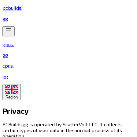
pcbuilds
.
gg
gpus
.
gg
cpus
.
gg
Region
Privacy​​​​‌ ‍ ​‍​‍‌‍ ‌ ​‍‌‍‍‌‌‍‌ ‌‍‍‌‌‍ ‍​‍​‍​ ‍‍​‍​‍‌ ​ ‌‍​‌‌‍ ‍‌‍‍‌‌ ‌​‌ ‍‌​‍ ‍‌‍‍‌‌‍ ​‍​‍​‍ ​​‍​‍‌‍‍​‌ ​‍‌‍‌‌‌‍‌‍​‍​‍​ ‍‍​‍​‍​‍ ‌‍​‌‌‍‌​‌‍ ‌‌‍‍‌‌‍ ‍​‍ ‌‍‍‌‌‍ ‍‌ ‌​‌‍‌‌‌‍ ‍‌ ‌​​‍ ‌‍‌‌‌‍‌​‌‍‍‌‌ ‌​​‍ ‌‍ ‌‌‍ ‌‍‌​‌‍‌‌​ ‌‌ ​​‌ ​‍‌‍‌‌‌ ​ ‌‍‌‌‌‍ ‍‌ ‌​‌‍​‌‌ ‌​‌‍‍‌‌‍ ‌‍ ‍​ ‍ ‌‍‍‌‌‍‌​​ ‌‌‍​ ‌‍​ ‌‍‌‌​ ‍‌​ ​‍​ ​‍​ ​ ‌‍​ ​‍ ‌​ ‌​‌‍​‍​ ​‍​ ‌‌​‍ ‌​ ‌​‌‍​ ‌‍‌‍​ ‌‍​‍ ‌​ ‍‌​ ​ ​ ​‌‌‍‌‌​‍ ‌​ ‍​​ ​‌​ ​‌‌‍‌‌​ ​​​ ‍​‌‍‌‍​ ​ ‌‍‌‌‌‍​‍​ ‍‌​ ​ ​ ‍ ‌ ‌​‌ ‍‌‌ ​​‌‍‌‌​ ‌‌ ​​‌‍​‌‌‍‌ ‌‍‌‌​ ‍ ‌ ​​‌‍​‌‌ ‌​‌‍‍​​ ‌‌‍ ‍‌‍​‌‌‍ ‌‌‍‌‌​ ‌‍​‍‌‍​‌‌ ​ ‌‍‌‌‌‌‌‌‌ ​‍‌‍ ​​ ‌​‍‌‌​ ​‍‌​‌‍‌‍​‌‌‍‌​‌‍ ‌‌‍‍‌‌‍ ‍​‍‌‍‌‍‍‌‌‍‌​​ ‌‌‍​ ‌‍​ ‌‍‌‌​ ‍‌​ ​‍​ ​‍​ ​ ‌‍​ ​‍ ‌​ ‌​‌‍​‍​ ​‍​ ‌‌​‍ ‌​ ‌​‌‍​ ‌‍‌‍​ ‌‍​‍ ‌​ ‍‌​ ​ ​ ​‌‌‍‌‌​‍ ‌​ ‍​​ ​‌​ ​‌‌‍‌‌​ ​​​ ‍​‌‍‌‍​ ​ ‌‍‌‌‌‍​‍​ ‍‌​ ​ ​‍‌‍‌ ‌​‌ ‍‌‌ ​​‌‍‌‌​ ‌‌ ​​‌‍​‌‌‍‌ ‌‍‌‌​‍‌‍‌ ​​‌‍​‌‌ ‌​‌‍‍​​ ‌‌‍ ‍‌‍​‌‌‍ ‌‌‍‌‌​‍‌‍‌ ​​‌‍‌‌‌ ​‍‌ ​ ‌ ​​‌‍‌‌‌‍​ ‌ ‌​‌‍‍‌‌ ‌‍‌‍‌‌​ ‌‌ ​​‌ ‌‌‌‍​‍‌‍ ​‌‍‍‌‌ ​ ‌‍‍​‌‍‌‌‌‍‌​​‍​‍‌ ‌
PCBuilds.gg is operated by ScatterVolt LLC. It collects
certain types of user data in the normal process of its
operation.​​​​‌ ‍ ​‍​‍‌‍ ‌ ​‍‌‍‍‌‌‍‌ ‌‍‍‌‌‍ ‍​‍​‍​ ‍‍​‍​‍‌ ​ ‌‍​‌‌‍ ‍‌‍‍‌‌ ‌​‌ ‍‌​‍ ‍‌‍‍‌‌‍ ​‍​‍​‍ ​​‍​‍‌‍‍​‌ ​‍‌‍‌‌‌‍‌‍​‍​‍​ ‍‍​‍​‍​‍ ‌‍​‌‌‍‌​‌‍ ‌‌‍‍‌‌‍ ‍​‍ ‌‍‍‌‌‍ ‍‌ ‌​‌‍‌‌‌‍ ‍‌ ‌​​‍ ‌‍‌‌‌‍‌​‌‍‍‌‌ ‌​​‍ ‌‍ ‌‌‍ ‌‍‌​‌‍‌‌​ ‌‌ ​​‌ ​‍‌‍‌‌‌ ​ ‌‍‌‌‌‍ ‍‌ ‌​‌‍​‌‌ ‌​‌‍‍‌‌‍ ‌‍ ‍​ ‍ ‌‍‍‌‌‍‌​​ ‌‌‍​ ‌‍​ ‌‍‌‌​ ‍‌​ ​‍​ ​‍​ ​ ‌‍​ ​‍ ‌​ ‌​‌‍​‍​ ​‍​ ‌‌​‍ ‌​ ‌​‌‍​ ‌‍‌‍​ ‌‍​‍ ‌​ ‍‌​ ​ ​ ​‌‌‍‌‌​‍ ‌​ ‍​​ ​‌​ ​‌‌‍‌‌​ ​​​ ‍​‌‍‌‍​ ​ ‌‍‌‌‌‍​‍​ ‍‌​ ​ ​ ‍ ‌ ‌​‌ ‍‌‌ ​​‌‍‌‌​ ‌‌ ​​‌‍​‌‌‍‌ ‌‍‌‌​ ‍ ‌ ​​‌‍​‌‌ ‌​‌‍‍​​ ‌‌‍​ ‌‍ ‌‍ ‍‌ ‌​‌‍‌‌‌‍ ‍‌ ‌​​‍‌‌​ ‌‌‌​​‍‌‌ ‌‍‍ ‌‍‌‌‌ ‍‌​‍‌‌​ ​ ‌​‌​​‍‌‌​ ​ ‌​‌​​‍‌‌​ ​‍​ ​‍‌‍‌‍​ ‍​​ ‌‍​ ‌ ​ ‌​​ ‌‍​ ‌​​ ‍​​ ‌‍​ ​​​ ​‍​ ​‍​‍‌‌​ ​‍​ ​‍​‍‌‌​ ‌‌‌​‌​​‍ ‍‌‍​ ‌‍‍​‌‍‍‌‌‍ ​‌‍‌​‌ ​‍‌‍‌‌‌‍ ‍​‍‌‌​ ‌‌‌​​‍‌‌ ‌‍‍ ‌‍‌‌‌ ‍‌​‍‌‌​ ​ ‌​‌​​‍‌‌​ ​ ‌​‌​​‍‌‌​ ​‍​ ​‍​ ​‌‌‍​‍​ ‌​​ ‍‌​ ‍‌​ ‌ ‌‍‌​​ ‌‍‌‍‌​‌‍‌​​ ‌‍​ ‌ ​‍‌‌​ ​‍​ ​‍​‍‌‌​ ‌‌‌​‌​​‍ ‍‌ ‌​‌‍‌‌‌ ‍​‌ ‌​​ ‌‍​‍‌‍​‌‌ ​ ‌‍‌‌‌‌‌‌‌ ​‍‌‍ ​​ ‌​‍‌‌​ ​‍‌​‌‍‌‍​‌‌‍‌​‌‍ ‌‌‍‍‌‌‍ ‍​‍‌‍‌‍‍‌‌‍‌​​ ‌‌‍​ ‌‍​ ‌‍‌‌​ ‍‌​ ​‍​ ​‍​ ​ ‌‍​ ​‍ ‌​ ‌​‌‍​‍​ ​‍​ ‌‌​‍ ‌​ ‌​‌‍​ ‌‍‌‍​ ‌‍​‍ ‌​ ‍‌​ ​ ​ ​‌‌‍‌‌​‍ ‌​ ‍​​ ​‌​ ​‌‌‍‌‌​ ​​​ ‍​‌‍‌‍​ ​ ‌‍‌‌‌‍​‍​ ‍‌​ ​ ​‍‌‍‌ ‌​‌ ‍‌‌ ​​‌‍‌‌​ ‌‌ ​​‌‍​‌‌‍‌ ‌‍‌‌​‍‌‍‌ ​​‌‍​‌‌ ‌​‌‍‍​​ ‌‌‍​ ‌‍ ‌‍ ‍‌ ‌​‌‍‌‌‌‍ ‍‌ ‌​​‍‌‌​ ‌‌‌​​‍‌‌ ‌‍‍ ‌‍‌‌‌ ‍‌​‍‌‌​ ​ ‌​‌​​‍‌‌​ ​ ‌​‌​​‍‌‌​ ​‍​ ​‍‌‍‌‍​ ‍​​ ‌‍​ ‌ ​ ‌​​ ‌‍​ ‌​​ ‍​​ ‌‍​ ​​​ ​‍​ ​‍​‍‌‌​ ​‍​ ​‍​‍‌‌​ ‌‌‌​‌​​‍ ‍‌‍​ ‌‍‍​‌‍‍‌‌‍ ​‌‍‌​‌ ​‍‌‍‌‌‌‍ ‍​‍‌‌​ ‌‌‌​​‍‌‌ ‌‍‍ ‌‍‌‌‌ ‍‌​‍‌‌​ ​ ‌​‌​​‍‌‌​ ​ ‌​‌​​‍‌‌​ ​‍​ ​‍​ ​‌‌‍​‍​ ‌​​ ‍‌​ ‍‌​ ‌ ‌‍‌​​ ‌‍‌‍‌​‌‍‌​​ ‌‍​ ‌ ​‍‌‌​ ​‍​ ​‍​‍‌‌​ ‌‌‌​‌​​‍ ‍‌ ‌​‌‍‌‌‌ ‍​‌ ‌​​‍‌‍‌ ​​‌‍‌‌‌ ​‍‌ ​ ‌ ​​‌‍‌‌‌‍​ ‌ ‌​‌‍‍‌‌ ‌‍‌‍‌‌​ ‌‌ ​​‌ ‌‌‌‍​‍‌‍ ​‌‍‍‌‌ ​ ‌‍‍​‌‍‌‌‌‍‌​​‍​‍‌ ‌