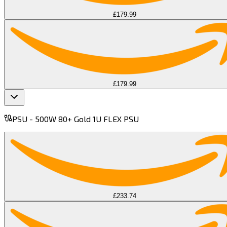
£179.99
£179.99
PSU -
500W 80+ Gold 1U FLEX PSU​​​​‌ ‍ ​‍​‍‌‍ ‌ ​‍‌‍‍‌‌‍‌ ‌‍‍‌‌‍ ‍​‍​‍​ ‍‍​‍​‍‌ ​ ‌‍​‌‌‍ ‍‌‍‍‌‌ ‌​‌ ‍‌​‍ ‍‌‍‍‌‌‍ ​‍​‍​‍ ​​‍​‍‌‍‍​‌ ​‍‌‍‌‌‌‍‌‍​‍​‍​ ‍‍​‍​‍​‍ ‌‍​‌‌‍‌​‌‍ ‌‌‍‍‌‌‍ ‍​‍ ‌‍‍‌‌‍ ‍‌ ‌​‌‍‌‌‌‍ ‍‌ ‌​​‍ ‌‍‌‌‌‍‌​‌‍‍‌‌ ‌​​‍ ‌‍ ‌‌‍ ‌‍‌​‌‍‌‌​ ‌‌ ​​‌ ​‍‌‍‌‌‌ ​ ‌‍‌‌‌‍ ‍‌ ‌​‌‍​‌‌ ‌​‌‍‍‌‌‍ ‌‍ ‍​ ‍ ‌‍‍‌‌‍‌​​ ‌​ ‍​‌‍​‍​ ​‍‌‍​ ‌‍​‌​ ​ ​ ‌‌​ ‍​​‍ ‌‌‍​‌​ ‌‌​ ‌‍​ ‌​​‍ ‌​ ‌​​ ‌ ‌‍‌‍​ ​​​‍ ‌​ ‍‌‌‍​‍​ ​​​ ‍‌​‍ ‌​ ‍​​ ‌‍‌‍​‌‌‍​‌​ ​‍​ ​‍‌‍‌​​ ​‌‌‍‌​‌‍‌‌‌‍‌‌‌‍​ ​ ‍ ‌ ‌​‌ ‍‌‌ ​​‌‍‌‌​ ‌‌‌​​‌‌​ ‌‌‌‌​ ‍ ‌ ​​‌‍​‌‌ ‌​‌‍‍​​ ‌‌‍ ‍‌‍​‌‌‍ ‌‌‍‌‌​ ‌‍​‍‌‍​‌‌ ​ ‌‍‌‌‌‌‌‌‌ ​‍‌‍ ​​ ‌​‍‌‌​ ​‍‌​‌‍‌‍​‌‌‍‌​‌‍ ‌‌‍‍‌‌‍ ‍​‍‌‍‌‍‍‌‌‍‌​​ ‌​ ‍​‌‍​‍​ ​‍‌‍​ ‌‍​‌​ ​ ​ ‌‌​ ‍​​‍ ‌‌‍​‌​ ‌‌​ ‌‍​ ‌​​‍ ‌​ ‌​​ ‌ ‌‍‌‍​ ​​​‍ ‌​ ‍‌‌‍​‍​ ​​​ ‍‌​‍ ‌​ ‍​​ ‌‍‌‍​‌‌‍​‌​ ​‍​ ​‍‌‍‌​​ ​‌‌‍‌​‌‍‌‌‌‍‌‌‌‍​ ​‍‌‍‌ ‌​‌ ‍‌‌ ​​‌‍‌‌​ ‌‌‌​​‌‌​ ‌‌‌‌​‍‌‍‌ ​​‌‍​‌‌ ‌​‌‍‍​​ ‌‌‍ ‍‌‍​‌‌‍ ‌‌‍‌‌​‍‌‍‌ ​​‌‍‌‌‌ ​‍‌ ​ ‌ ​​‌‍‌‌‌‍​ ‌ ‌​‌‍‍‌‌ ‌‍‌‍‌‌​ ‌‌ ​​‌ ‌‌‌‍​‍‌‍ ​‌‍‍‌‌ ​ ‌‍‍​‌‍‌‌‌‍‌​​‍​‍‌ ‌
£233.74