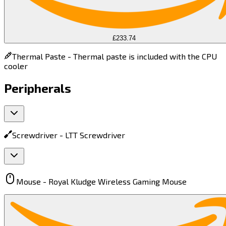
£233.74
Thermal Paste -
Thermal paste is included with the CPU
cooler
Peripherals
Screwdriver -
LTT Screwdriver​​​​‌ ‍ ​‍​‍‌‍ ‌ ​‍‌‍‍‌‌‍‌ ‌‍‍‌‌‍ ‍​‍​‍​ ‍‍​‍​‍‌ ​ ‌‍​‌‌‍ ‍‌‍‍‌‌ ‌​‌ ‍‌​‍ ‍‌‍‍‌‌‍ ​‍​‍​‍ ​​‍​‍‌‍‍​‌ ​‍‌‍‌‌‌‍‌‍​‍​‍​ ‍‍​‍​‍​‍ ‌‍​‌‌‍‌​‌‍ ‌‌‍‍‌‌‍ ‍​‍ ‌‍‍‌‌‍ ‍‌ ‌​‌‍‌‌‌‍ ‍‌ ‌​​‍ ‌‍‌‌‌‍‌​‌‍‍‌‌ ‌​​‍ ‌‍ ‌‌‍ ‌‍‌​‌‍‌‌​ ‌‌ ​​‌ ​‍‌‍‌‌‌ ​ ‌‍‌‌‌‍ ‍‌ ‌​‌‍​‌‌ ‌​‌‍‍‌‌‍ ‌‍ ‍​ ‍ ‌‍‍‌‌‍‌​​ ‌​ ‌ ​ ‌​​ ‌ ‌‍​‌‌‍​‌​ ‌‌​ ‌‍​ ‍‌​‍ ‌‌‍​‍‌‍‌‌​ ‌‍‌‍‌‍​‍ ‌​ ‌​​ ​ ‌‍​‍​ ​‍​‍ ‌​ ‍​​ ‌​‌‍‌​​ ‌ ​‍ ‌​ ‌‌‌‍‌​‌‍‌‍​ ​‌​ ​‌​ ‌‍​ ​‌​ ​‌‌‍‌​​ ​​‌‍‌‍​ ​‍​ ‍ ‌ ‌​‌ ‍‌‌ ​​‌‍‌‌​ ‌‌‍ ‌ ‌​‌‍‍​‌‍‌‌‌ ​‍​ ‍ ‌ ​​‌‍​‌‌ ‌​‌‍‍​​ ‌‌‍ ‍‌‍​‌‌‍ ‌‌‍‌‌​ ‌‍​‍‌‍​‌‌ ​ ‌‍‌‌‌‌‌‌‌ ​‍‌‍ ​​ ‌​‍‌‌​ ​‍‌​‌‍‌‍​‌‌‍‌​‌‍ ‌‌‍‍‌‌‍ ‍​‍‌‍‌‍‍‌‌‍‌​​ ‌​ ‌ ​ ‌​​ ‌ ‌‍​‌‌‍​‌​ ‌‌​ ‌‍​ ‍‌​‍ ‌‌‍​‍‌‍‌‌​ ‌‍‌‍‌‍​‍ ‌​ ‌​​ ​ ‌‍​‍​ ​‍​‍ ‌​ ‍​​ ‌​‌‍‌​​ ‌ ​‍ ‌​ ‌‌‌‍‌​‌‍‌‍​ ​‌​ ​‌​ ‌‍​ ​‌​ ​‌‌‍‌​​ ​​‌‍‌‍​ ​‍​‍‌‍‌ ‌​‌ ‍‌‌ ​​‌‍‌‌​ ‌‌‍ ‌ ‌​‌‍‍​‌‍‌‌‌ ​‍​‍‌‍‌ ​​‌‍​‌‌ ‌​‌‍‍​​ ‌‌‍ ‍‌‍​‌‌‍ ‌‌‍‌‌​‍‌‍‌ ​​‌‍‌‌‌ ​‍‌ ​ ‌ ​​‌‍‌‌‌‍​ ‌ ‌​‌‍‍‌‌ ‌‍‌‍‌‌​ ‌‌ ​​‌ ‌‌‌‍​‍‌‍ ​‌‍‍‌‌ ​ ‌‍‍​‌‍‌‌‌‍‌​​‍​‍‌ ‌
Mouse -
Royal Kludge Wireless Gaming Mouse​​​​‌ ‍ ​‍​‍‌‍ ‌ ​‍‌‍‍‌‌‍‌ ‌‍‍‌‌‍ ‍​‍​‍​ ‍‍​‍​‍‌ ​ ‌‍​‌‌‍ ‍‌‍‍‌‌ ‌​‌ ‍‌​‍ ‍‌‍‍‌‌‍ ​‍​‍​‍ ​​‍​‍‌‍‍​‌ ​‍‌‍‌‌‌‍‌‍​‍​‍​ ‍‍​‍​‍​‍ ‌‍​‌‌‍‌​‌‍ ‌‌‍‍‌‌‍ ‍​‍ ‌‍‍‌‌‍ ‍‌ ‌​‌‍‌‌‌‍ ‍‌ ‌​​‍ ‌‍‌‌‌‍‌​‌‍‍‌‌ ‌​​‍ ‌‍ ‌‌‍ ‌‍‌​‌‍‌‌​ ‌‌ ​​‌ ​‍‌‍‌‌‌ ​ ‌‍‌‌‌‍ ‍‌ ‌​‌‍​‌‌ ‌​‌‍‍‌‌‍ ‌‍ ‍​ ‍ ‌‍‍‌‌‍‌​​ ‌‌‍‌‌​ ‍​​ ‌ ‌‍​ ​ ​​​ ​ ​ ‌‍​ ​ ​‍ ‌​ ‌​​ ‍‌​ ​‍​ ‌‍​‍ ‌​ ‌​​ ​ ​ ‌ ​ ‍​​‍ ‌​ ‍​‌‍‌​​ ​ ‌‍‌‌​‍ ‌​ ‌​​ ‍​​ ​‌‌‍‌‍‌‍​‍‌‍‌‌​ ​‌​ ‌ ‌‍‌‌‌‍‌‌‌‍‌‍‌‍​‍​ ‍ ‌ ‌​‌ ‍‌‌ ​​‌‍‌‌​ ‌‌‍ ‌ ‌​‌‍‍​‌‍‌‌‌ ​‍​ ‍ ‌ ​​‌‍​‌‌ ‌​‌‍‍​​ ‌‌‍ ‍‌‍​‌‌‍ ‌‌‍‌‌​ ‌‍​‍‌‍​‌‌ ​ ‌‍‌‌‌‌‌‌‌ ​‍‌‍ ​​ ‌​‍‌‌​ ​‍‌​‌‍‌‍​‌‌‍‌​‌‍ ‌‌‍‍‌‌‍ ‍​‍‌‍‌‍‍‌‌‍‌​​ ‌‌‍‌‌​ ‍​​ ‌ ‌‍​ ​ ​​​ ​ ​ ‌‍​ ​ ​‍ ‌​ ‌​​ ‍‌​ ​‍​ ‌‍​‍ ‌​ ‌​​ ​ ​ ‌ ​ ‍​​‍ ‌​ ‍​‌‍‌​​ ​ ‌‍‌‌​‍ ‌​ ‌​​ ‍​​ ​‌‌‍‌‍‌‍​‍‌‍‌‌​ ​‌​ ‌ ‌‍‌‌‌‍‌‌‌‍‌‍‌‍​‍​‍‌‍‌ ‌​‌ ‍‌‌ ​​‌‍‌‌​ ‌‌‍ ‌ ‌​‌‍‍​‌‍‌‌‌ ​‍​‍‌‍‌ ​​‌‍​‌‌ ‌​‌‍‍​​ ‌‌‍ ‍‌‍​‌‌‍ ‌‌‍‌‌​‍‌‍‌ ​​‌‍‌‌‌ ​‍‌ ​ ‌ ​​‌‍‌‌‌‍​ ‌ ‌​‌‍‍‌‌ ‌‍‌‍‌‌​ ‌‌ ​​‌ ‌‌‌‍​‍‌‍ ​‌‍‍‌‌ ​ ‌‍‍​‌‍‌‌‌‍‌​​‍​‍‌ ‌