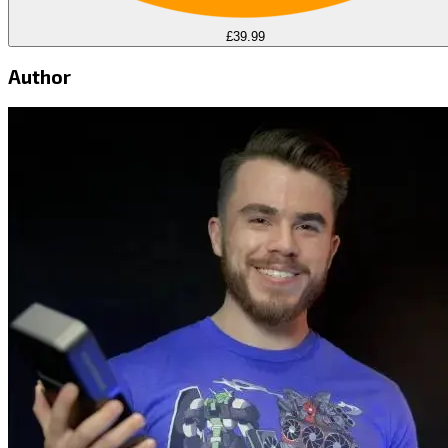
£39.99
Author