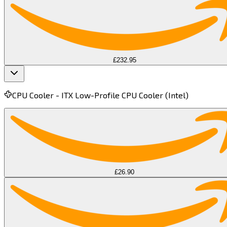
£232.95
CPU Cooler -
ITX Low-Profile CPU Cooler (Intel)​​​​‌ ‍ ​‍​‍‌‍ ‌ ​‍‌‍‍‌‌‍‌ ‌‍‍‌‌‍ ‍​‍​‍​ ‍‍​‍​‍‌ ​ ‌‍​‌‌‍ ‍‌‍‍‌‌ ‌​‌ ‍‌​‍ ‍‌‍‍‌‌‍ ​‍​‍​‍ ​​‍​‍‌‍‍​‌ ​‍‌‍‌‌‌‍‌‍​‍​‍​ ‍‍​‍​‍​‍ ‌‍​‌‌‍‌​‌‍ ‌‌‍‍‌‌‍ ‍​‍ ‌‍‍‌‌‍ ‍‌ ‌​‌‍‌‌‌‍ ‍‌ ‌​​‍ ‌‍‌‌‌‍‌​‌‍‍‌‌ ‌​​‍ ‌‍ ‌‌‍ ‌‍‌​‌‍‌‌​ ‌‌ ​​‌ ​‍‌‍‌‌‌ ​ ‌‍‌‌‌‍ ‍‌ ‌​‌‍​‌‌ ‌​‌‍‍‌‌‍ ‌‍ ‍​ ‍ ‌‍‍‌‌‍‌​​ ‌​ ​ ‌‍‌‍​ ​‍​ ‍​​ ‌​​ ‌​‌‍‌​‌‍‌‌​‍ ‌​ ‌‌​ ‌ ‌‍‌‌​ ‌​​‍ ‌​ ‌​​ ‍‌​ ​‌‌‍‌‍​‍ ‌‌‍​‌​ ​​​ ​‌‌‍‌‌​‍ ‌​ ‌‌‌‍​ ​ ​‍‌‍‌‍‌‍‌​‌‍​‍​ ​‍​ ​ ​ ‌‍​ ​​​ ​ ​ ‌​​ ‍ ‌ ‌​‌ ‍‌‌ ​​‌‍‌‌​ ‌‌‍​ ‌ ​​‌ ‌‌‌‍​ ‌‍ ‌‍ ‌‍ ​‌‍‌‌‌ ​‍​ ‍ ‌ ​​‌‍​‌‌ ‌​‌‍‍​​ ‌‌‍ ‍‌‍​‌‌‍ ‌‌‍‌‌​ ‌‍​‍‌‍​‌‌ ​ ‌‍‌‌‌‌‌‌‌ ​‍‌‍ ​​ ‌​‍‌‌​ ​‍‌​‌‍‌‍​‌‌‍‌​‌‍ ‌‌‍‍‌‌‍ ‍​‍‌‍‌‍‍‌‌‍‌​​ ‌​ ​ ‌‍‌‍​ ​‍​ ‍​​ ‌​​ ‌​‌‍‌​‌‍‌‌​‍ ‌​ ‌‌​ ‌ ‌‍‌‌​ ‌​​‍ ‌​ ‌​​ ‍‌​ ​‌‌‍‌‍​‍ ‌‌‍​‌​ ​​​ ​‌‌‍‌‌​‍ ‌​ ‌‌‌‍​ ​ ​‍‌‍‌‍‌‍‌​‌‍​‍​ ​‍​ ​ ​ ‌‍​ ​​​ ​ ​ ‌​​‍‌‍‌ ‌​‌ ‍‌‌ ​​‌‍‌‌​ ‌‌‍​ ‌ ​​‌ ‌‌‌‍​ ‌‍ ‌‍ ‌‍ ​‌‍‌‌‌ ​‍​‍‌‍‌ ​​‌‍​‌‌ ‌​‌‍‍​​ ‌‌‍ ‍‌‍​‌‌‍ ‌‌‍‌‌​‍‌‍‌ ​​‌‍‌‌‌ ​‍‌ ​ ‌ ​​‌‍‌‌‌‍​ ‌ ‌​‌‍‍‌‌ ‌‍‌‍‌‌​ ‌‌ ​​‌ ‌‌‌‍​‍‌‍ ​‌‍‍‌‌ ​ ‌‍‍​‌‍‌‌‌‍‌​​‍​‍‌ ‌
£26.90