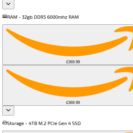
RAM -
32gb DDR5 6000mhz RAM​​​​‌ ‍ ​‍​‍‌‍ ‌ ​‍‌‍‍‌‌‍‌ ‌‍‍‌‌‍ ‍​‍​‍​ ‍‍​‍​‍‌ ​ ‌‍​‌‌‍ ‍‌‍‍‌‌ ‌​‌ ‍‌​‍ ‍‌‍‍‌‌‍ ​‍​‍​‍ ​​‍​‍‌‍‍​‌ ​‍‌‍‌‌‌‍‌‍​‍​‍​ ‍‍​‍​‍​‍ ‌‍​‌‌‍‌​‌‍ ‌‌‍‍‌‌‍ ‍​‍ ‌‍‍‌‌‍ ‍‌ ‌​‌‍‌‌‌‍ ‍‌ ‌​​‍ ‌‍‌‌‌‍‌​‌‍‍‌‌ ‌​​‍ ‌‍ ‌‌‍ ‌‍‌​‌‍‌‌​ ‌‌ ​​‌ ​‍‌‍‌‌‌ ​ ‌‍‌‌‌‍ ‍‌ ‌​‌‍​‌‌ ‌​‌‍‍‌‌‍ ‌‍ ‍​ ‍ ‌‍‍‌‌‍‌​​ ‌​ ​ ​ ‌ ‌‍​ ‌‍​‍​ ‍‌‌‍​‌​ ‌‍​ ‍​​‍ ‌​ ​ ​ ​ ​ ‌​‌‍‌‌​‍ ‌​ ‌​​ ​‍‌‍​‌​ ‍‌​‍ ‌‌‍​‍‌‍​‌‌‍​‌‌‍​‌​‍ ‌​ ‌‍​ ‌ ‌‍​ ‌‍​ ​ ‍‌​ ‍‌​ ‌‌‌‍‌​‌‍​‌​ ​‍​ ​ ‌‍​ ​ ‍ ‌ ‌​‌ ‍‌‌ ​​‌‍‌‌​ ‌‌ ​‍‌‍​‌‌‍ ‌​ ‍ ‌ ​​‌‍​‌‌ ‌​‌‍‍​​ ‌‌‍ ‍‌‍​‌‌‍ ‌‌‍‌‌​ ‌‍​‍‌‍​‌‌ ​ ‌‍‌‌‌‌‌‌‌ ​‍‌‍ ​​ ‌​‍‌‌​ ​‍‌​‌‍‌‍​‌‌‍‌​‌‍ ‌‌‍‍‌‌‍ ‍​‍‌‍‌‍‍‌‌‍‌​​ ‌​ ​ ​ ‌ ‌‍​ ‌‍​‍​ ‍‌‌‍​‌​ ‌‍​ ‍​​‍ ‌​ ​ ​ ​ ​ ‌​‌‍‌‌​‍ ‌​ ‌​​ ​‍‌‍​‌​ ‍‌​‍ ‌‌‍​‍‌‍​‌‌‍​‌‌‍​‌​‍ ‌​ ‌‍​ ‌ ‌‍​ ‌‍​ ​ ‍‌​ ‍‌​ ‌‌‌‍‌​‌‍​‌​ ​‍​ ​ ‌‍​ ​‍‌‍‌ ‌​‌ ‍‌‌ ​​‌‍‌‌​ ‌‌ ​‍‌‍​‌‌‍ ‌​‍‌‍‌ ​​‌‍​‌‌ ‌​‌‍‍​​ ‌‌‍ ‍‌‍​‌‌‍ ‌‌‍‌‌​‍‌‍‌ ​​‌‍‌‌‌ ​‍‌ ​ ‌ ​​‌‍‌‌‌‍​ ‌ ‌​‌‍‍‌‌ ‌‍‌‍‌‌​ ‌‌ ​​‌ ‌‌‌‍​‍‌‍ ​‌‍‍‌‌ ​ ‌‍‍​‌‍‌‌‌‍‌​​‍​‍‌ ‌
£369.99
£369.99
Storage -
4TB M.2 PCIe Gen 4 SSD​​​​‌ ‍ ​‍​‍‌‍ ‌ ​‍‌‍‍‌‌‍‌ ‌‍‍‌‌‍ ‍​‍​‍​ ‍‍​‍​‍‌ ​ ‌‍​‌‌‍ ‍‌‍‍‌‌ ‌​‌ ‍‌​‍ ‍‌‍‍‌‌‍ ​‍​‍​‍ ​​‍​‍‌‍‍​‌ ​‍‌‍‌‌‌‍‌‍​‍​‍​ ‍‍​‍​‍​‍ ‌‍​‌‌‍‌​‌‍ ‌‌‍‍‌‌‍ ‍​‍ ‌‍‍‌‌‍ ‍‌ ‌​‌‍‌‌‌‍ ‍‌ ‌​​‍ ‌‍‌‌‌‍‌​‌‍‍‌‌ ‌​​‍ ‌‍ ‌‌‍ ‌‍‌​‌‍‌‌​ ‌‌ ​​‌ ​‍‌‍‌‌‌ ​ ‌‍‌‌‌‍ ‍‌ ‌​‌‍​‌‌ ‌​‌‍‍‌‌‍ ‌‍ ‍​ ‍ ‌‍‍‌‌‍‌​​ ‌​ ‌‍‌‍‌​‌‍‌‌​ ​‌​ ‌​​ ​ ‌‍​‌‌‍​ ​‍ ‌‌‍‌​​ ‍​​ ‌‍​ ‍​​‍ ‌​ ‌​‌‍​‌​ ‍​​ ‍​​‍ ‌​ ‍‌​ ​‌​ ‌​​ ​‍​‍ ‌​ ‌ ​ ​​​ ​‍‌‍​‌‌‍​‍​ ‌​‌‍‌‌​ ‌​‌‍‌​‌‍‌‌‌‍​‍‌‍‌‍​ ‍ ‌ ‌​‌ ‍‌‌ ​​‌‍‌‌​ ‌‌ ​ ‌ ‌​‌‍ ‌ ​‍‌‍​‌‌‍‌ ‌‍‌‌​ ‍ ‌ ​​‌‍​‌‌ ‌​‌‍‍​​ ‌‌‍ ‍‌‍​‌‌‍ ‌‌‍‌‌​ ‌‍​‍‌‍​‌‌ ​ ‌‍‌‌‌‌‌‌‌ ​‍‌‍ ​​ ‌​‍‌‌​ ​‍‌​‌‍‌‍​‌‌‍‌​‌‍ ‌‌‍‍‌‌‍ ‍​‍‌‍‌‍‍‌‌‍‌​​ ‌​ ‌‍‌‍‌​‌‍‌‌​ ​‌​ ‌​​ ​ ‌‍​‌‌‍​ ​‍ ‌‌‍‌​​ ‍​​ ‌‍​ ‍​​‍ ‌​ ‌​‌‍​‌​ ‍​​ ‍​​‍ ‌​ ‍‌​ ​‌​ ‌​​ ​‍​‍ ‌​ ‌ ​ ​​​ ​‍‌‍​‌‌‍​‍​ ‌​‌‍‌‌​ ‌​‌‍‌​‌‍‌‌‌‍​‍‌‍‌‍​‍‌‍‌ ‌​‌ ‍‌‌ ​​‌‍‌‌​ ‌‌ ​ ‌ ‌​‌‍ ‌ ​‍‌‍​‌‌‍‌ ‌‍‌‌​‍‌‍‌ ​​‌‍​‌‌ ‌​‌‍‍​​ ‌‌‍ ‍‌‍​‌‌‍ ‌‌‍‌‌​‍‌‍‌ ​​‌‍‌‌‌ ​‍‌ ​ ‌ ​​‌‍‌‌‌‍​ ‌ ‌​‌‍‍‌‌ ‌‍‌‍‌‌​ ‌‌ ​​‌ ‌‌‌‍​‍‌‍ ​‌‍‍‌‌ ​ ‌‍‍​‌‍‌‌‌‍‌​​‍​‍‌ ‌