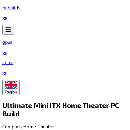
pcbuilds
.
gg
gpus
.
gg
cpus
.
gg
Region
Ultimate Mini ITX Home Theater PC
Build​​​​‌ ‍ ​‍​‍‌‍ ‌ ​‍‌‍‍‌‌‍‌ ‌‍‍‌‌‍ ‍​‍​‍​ ‍‍​‍​‍‌ ​ ‌‍​‌‌‍ ‍‌‍‍‌‌ ‌​‌ ‍‌​‍ ‍‌‍‍‌‌‍ ​‍​‍​‍ ​​‍​‍‌‍‍​‌ ​‍‌‍‌‌‌‍‌‍​‍​‍​ ‍‍​‍​‍​‍ ‌‍​‌‌‍‌​‌‍ ‌‌‍‍‌‌‍ ‍​‍ ‌‍‍‌‌‍ ‍‌ ‌​‌‍‌‌‌‍ ‍‌ ‌​​‍ ‌‍‌‌‌‍‌​‌‍‍‌‌ ‌​​‍ ‌‍ ‌‌‍ ‌‍‌​‌‍‌‌​ ‌‌ ​​‌ ​‍‌‍‌‌‌ ​ ‌‍‌‌‌‍ ‍‌ ‌​‌‍​‌‌ ‌​‌‍‍‌‌‍ ‌‍ ‍​ ‍ ‌‍‍‌‌‍‌​​ ‌​ ‌​​ ‌‌​ ​​​ ​​​ ‍‌​ ‌​​ ‌ ‌‍‌​​‍ ‌‌‍​‌​ ​‍‌‍‌​​ ‌‍​‍ ‌​ ‌​​ ​‍​ ‌ ‌‍​ ​‍ ‌​ ‍​​ ​ ‌‍​‍​ ​‍​‍ ‌‌‍​‍‌‍​‌​ ‌‌‌‍‌‍​ ​‍​ ​‌‌‍‌‌​ ​ ​ ‌‌‌‍​ ​ ‌‍‌‍​ ​ ‍ ‌ ‌​‌ ‍‌‌ ​​‌‍‌‌​ ‌‌‍​‍‌ ‌‌‌‍‍‌‌‍ ​‌‍‌​​ ‍ ‌ ​​‌‍​‌‌ ‌​‌‍‍​​ ‌‌‍‍‌​ ​‌​ ‍​‌‍ ‍‌‌ ‌‍ ‍‌‍​‌‌‍ ‌‌‍‌‌​‍‌‌​ ‌‌‌​​‍‌‌ ‌‍‍ ‌‍‌‌‌ ‍‌​‍‌‌​ ​ ‌​‌​​‍‌‌​ ​ ‌​‌​​‍‌‌​ ​‍​ ​‍‌‍‌‌‌‍ ‍​‍‌‌​ ​‍​ ​‍​‍‌‌​ ‌‌‌​‌​​‍ ‍‌ ‌‍‌‍​‌‌‍ ​‌ ‌‌‌‍‌‌​ ‌‍​‍‌‍​‌‌ ​ ‌‍‌‌‌‌‌‌‌ ​‍‌‍ ​​ ‌​‍‌‌​ ​‍‌​‌‍‌‍​‌‌‍‌​‌‍ ‌‌‍‍‌‌‍ ‍​‍‌‍‌‍‍‌‌‍‌​​ ‌​ ‌​​ ‌‌​ ​​​ ​​​ ‍‌​ ‌​​ ‌ ‌‍‌​​‍ ‌‌‍​‌​ ​‍‌‍‌​​ ‌‍​‍ ‌​ ‌​​ ​‍​ ‌ ‌‍​ ​‍ ‌​ ‍​​ ​ ‌‍​‍​ ​‍​‍ ‌‌‍​‍‌‍​‌​ ‌‌‌‍‌‍​ ​‍​ ​‌‌‍‌‌​ ​ ​ ‌‌‌‍​ ​ ‌‍‌‍​ ​‍‌‍‌ ‌​‌ ‍‌‌ ​​‌‍‌‌​ ‌‌‍​‍‌ ‌‌‌‍‍‌‌‍ ​‌‍‌​​‍‌‍‌ ​​‌‍​‌‌ ‌​‌‍‍​​ ‌‌‍‍‌​ ​‌​ ‍​‌‍ ‍‌‌ ‌‍ ‍‌‍​‌‌‍ ‌‌‍‌‌​‍‌‌​ ‌‌‌​​‍‌‌ ‌‍‍ ‌‍‌‌‌ ‍‌​‍‌‌​ ​ ‌​‌​​‍‌‌​ ​ ‌​‌​​‍‌‌​ ​‍​ ​‍‌‍‌‌‌‍ ‍​‍‌‌​ ​‍​ ​‍​‍‌‌​ ‌‌‌​‌​​‍ ‍‌ ‌‍‌‍​‌‌‍ ​‌ ‌‌‌‍‌‌​‍‌‍‌ ​​‌‍‌‌‌ ​‍‌ ​ ‌ ​​‌‍‌‌‌‍​ ‌ ‌​‌‍‍‌‌ ‌‍‌‍‌‌​ ‌‌ ​​‌ ‌‌‌‍​‍‌‍ ​‌‍‍‌‌ ​ ‌‍‍​‌‍‌‌‌‍‌​​‍​‍‌ ‌
Compact/Home-Theater​​​​‌ ‍ ​‍​‍‌‍ ‌ ​‍‌‍‍‌‌‍‌ ‌‍‍‌‌‍ ‍​‍​‍​ ‍‍​‍​‍‌ ​ ‌‍​‌‌‍ ‍‌‍‍‌‌ ‌​‌ ‍‌​‍ ‍‌‍‍‌‌‍ ​‍​‍​‍ ​​‍​‍‌‍‍​‌ ​‍‌‍‌‌‌‍‌‍​‍​‍​ ‍‍​‍​‍​‍ ‌‍​‌‌‍‌​‌‍ ‌‌‍‍‌‌‍ ‍​‍ ‌‍‍‌‌‍ ‍‌ ‌​‌‍‌‌‌‍ ‍‌ ‌​​‍ ‌‍‌‌‌‍‌​‌‍‍‌‌ ‌​​‍ ‌‍ ‌‌‍ ‌‍‌​‌‍‌‌​ ‌‌ ​​‌ ​‍‌‍‌‌‌ ​ ‌‍‌‌‌‍ ‍‌ ‌​‌‍​‌‌ ‌​‌‍‍‌‌‍ ‌‍ ‍​ ‍ ‌‍‍‌‌‍‌​​ ‌​ ​‌​ ​‌​ ​‍‌‍​‍​ ‍​‌‍​‍‌‍​‍​ ‌​​‍ ‌‌‍​ ​ ​‍‌‍‌‍​ ​​​‍ ‌​ ‌​​ ​‍​ ‌‍‌‍‌‍​‍ ‌‌‍​‍‌‍​ ​ ​ ‌‍​‌​‍ ‌‌‍‌‍​ ​ ‌‍​ ​ ​​‌‍‌‌‌‍​ ​ ​​​ ‌ ‌‍​‍‌‍‌‌‌‍​‌‌‍​‌​ ‍ ‌ ‌​‌ ‍‌‌ ​​‌‍‌‌​ ‌‌ ‌​‌‍​‌‌‍‌ ​ ‍ ‌ ​​‌‍​‌‌ ‌​‌‍‍​​ ‌‌‍ ‍‌‍​‌‌‍ ‌‌‍‌‌​ ‌‍​‍‌‍​‌‌ ​ ‌‍‌‌‌‌‌‌‌ ​‍‌‍ ​​ ‌​‍‌‌​ ​‍‌​‌‍‌‍​‌‌‍‌​‌‍ ‌‌‍‍‌‌‍ ‍​‍‌‍‌‍‍‌‌‍‌​​ ‌​ ​‌​ ​‌​ ​‍‌‍​‍​ ‍​‌‍​‍‌‍​‍​ ‌​​‍ ‌‌‍​ ​ ​‍‌‍‌‍​ ​​​‍ ‌​ ‌​​ ​‍​ ‌‍‌‍‌‍​‍ ‌‌‍​‍‌‍​ ​ ​ ‌‍​‌​‍ ‌‌‍‌‍​ ​ ‌‍​ ​ ​​‌‍‌‌‌‍​ ​ ​​​ ‌ ‌‍​‍‌‍‌‌‌‍​‌‌‍​‌​‍‌‍‌ ‌​‌ ‍‌‌ ​​‌‍‌‌​ ‌‌ ‌​‌‍​‌‌‍‌ ​‍‌‍‌ ​​‌‍​‌‌ ‌​‌‍‍​​ ‌‌‍ ‍‌‍​‌‌‍ ‌‌‍‌‌​‍‌‍‌ ​​‌‍‌‌‌ ​‍‌ ​ ‌ ​​‌‍‌‌‌‍​ ‌ ‌​‌‍‍‌‌ ‌‍‌‍‌‌​ ‌‌ ​​‌ ‌‌‌‍​‍‌‍ ​‌‍‍‌‌ ​ ‌‍‍​‌‍‌‌‌‍‌​​‍​‍‌ ‌