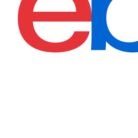
The CPU (Central Processing Unit) is the backbone of
gaming performance, handling game physics, AI, and
system tasks. A powerful CPU minimizes bottlenecks,
ensuring higher FPS, smoother gameplay, and better
overall PC gaming experience.​​​​‌ ‍ ​‍​‍‌‍ ‌ ​‍‌‍‍‌‌‍‌ ‌‍‍‌‌‍ ‍​‍​‍​ ‍‍​‍​‍‌ ​ ‌‍​‌‌‍ ‍‌‍‍‌‌ ‌​‌ ‍‌​‍ ‍‌‍‍‌‌‍ ​‍​‍​‍ ​​‍​‍‌‍‍​‌ ​‍‌‍‌‌‌‍‌‍​‍​‍​ ‍‍​‍​‍​‍ ‌‍​‌‌‍‌​‌‍ ‌‌‍‍‌‌‍ ‍​‍ ‌‍‍‌‌‍ ‍‌ ‌​‌‍‌‌‌‍ ‍‌ ‌​​‍ ‌‍‌‌‌‍‌​‌‍‍‌‌ ‌​​‍ ‌‍ ‌‌‍ ‌‍‌​‌‍‌‌​ ‌‌ ​​‌ ​‍‌‍‌‌‌ ​ ‌‍‌‌‌‍ ‍‌ ‌​‌‍​‌‌ ‌​‌‍‍‌‌‍ ‌‍ ‍​ ‍ ‌‍‍‌‌‍‌​​ ‌​ ‌‌​ ‍​‌‍‌​​ ​​​ ​‍​ ‌‍​ ​​​ ‍​​‍ ‌​ ​‍‌‍​‍​ ‌​​ ​‍​‍ ‌​ ‌​‌‍​‍‌‍​‍‌‍‌‌​‍ ‌​ ‍‌​ ‌​​ ‍​​ ​ ​‍ ‌‌‍‌‌​ ​​​ ‍‌​ ‌‍​ ​​​ ‍​‌‍‌​‌‍‌‍​ ‍​​ ​ ​ ‌‌​ ‌​​ ‍ ‌ ‌​‌ ‍‌‌ ​​‌‍‌‌​ ‌‌ ​​‌‍​‌‌ ​‍‌ ‌​‌​‌​‌‍‌‌‌ ​ ‌‍​ ‌ ​‍‌‍‍‌‌ ​​‌ ‌​‌‍‍‌‌‍ ‌‍ ‍​ ‍ ‌ ​​‌‍​‌‌ ‌​‌‍‍​​ ‌‌‍‌​‌‍‌‌‌ ​ ‌‍​ ‌ ​‍‌‍‍‌‌ ​​‌ ‌​‌‍‍‌‌‍ ‌‍ ‍​‍‌‌​ ‌‌‌​​‍‌‌ ‌‍‍ ‌‍‌‌‌ ‍‌​‍‌‌​ ​ ‌​‌​​‍‌‌​ ​ ‌​‌​​‍‌‌​ ​‍​ ​‍‌‍‌‌‌‍ ‍​‍‌‌​ ​‍​ ​‍​‍‌‌​ ‌‌‌​‌​​‍ ‍‌ ‌‍‌‍​‌‌‍ ​‌ ‌‌‌‍‌‌​ ‌‍​‍‌‍​‌‌ ​ ‌‍‌‌‌‌‌‌‌ ​‍‌‍ ​​ ‌​‍‌‌​ ​‍‌​‌‍‌‍​‌‌‍‌​‌‍ ‌‌‍‍‌‌‍ ‍​‍‌‍‌‍‍‌‌‍‌​​ ‌​ ‌‌​ ‍​‌‍‌​​ ​​​ ​‍​ ‌‍​ ​​​ ‍​​‍ ‌​ ​‍‌‍​‍​ ‌​​ ​‍​‍ ‌​ ‌​‌‍​‍‌‍​‍‌‍‌‌​‍ ‌​ ‍‌​ ‌​​ ‍​​ ​ ​‍ ‌‌‍‌‌​ ​​​ ‍‌​ ‌‍​ ​​​ ‍​‌‍‌​‌‍‌‍​ ‍​​ ​ ​ ‌‌​ ‌​​‍‌‍‌ ‌​‌ ‍‌‌ ​​‌‍‌‌​ ‌‌ ​​‌‍​‌‌ ​‍‌ ‌​‌​‌​‌‍‌‌‌ ​ ‌‍​ ‌ ​‍‌‍‍‌‌ ​​‌ ‌​‌‍‍‌‌‍ ‌‍ ‍​‍‌‍‌ ​​‌‍​‌‌ ‌​‌‍‍​​ ‌‌‍‌​‌‍‌‌‌ ​ ‌‍​ ‌ ​‍‌‍‍‌‌ ​​‌ ‌​‌‍‍‌‌‍ ‌‍ ‍​‍‌‌​ ‌‌‌​​‍‌‌ ‌‍‍ ‌‍‌‌‌ ‍‌​‍‌‌​ ​ ‌​‌​​‍‌‌​ ​ ‌​‌​​‍‌‌​ ​‍​ ​‍‌‍‌‌‌‍ ‍​‍‌‌​ ​‍​ ​‍​‍‌‌​ ‌‌‌​‌​​‍ ‍‌ ‌‍‌‍​‌‌‍ ​‌ ‌‌‌‍‌‌​‍‌‍‌ ​​‌‍‌‌‌ ​‍‌ ​ ‌ ​​‌‍‌‌‌‍​ ‌ ‌​‌‍‍‌‌ ‌‍‌‍‌‌​ ‌‌ ​​‌ ‌‌‌‍​‍‌‍ ​‌‍‍‌‌ ​ ‌‍‍​‌‍‌‌‌‍‌​​‍​‍‌ ‌
Other Retailers