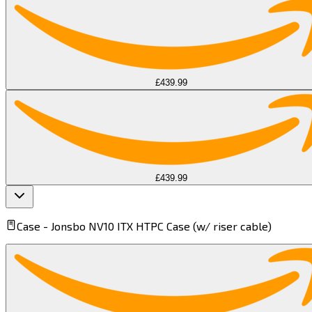
£439.99
£439.99
Case -
Jonsbo NV10 ITX HTPC Case (w/ riser cable)​​​​‌ ‍ ​‍​‍‌‍ ‌ ​‍‌‍‍‌‌‍‌ ‌‍‍‌‌‍ ‍​‍​‍​ ‍‍​‍​‍‌ ​ ‌‍​‌‌‍ ‍‌‍‍‌‌ ‌​‌ ‍‌​‍ ‍‌‍‍‌‌‍ ​‍​‍​‍ ​​‍​‍‌‍‍​‌ ​‍‌‍‌‌‌‍‌‍​‍​‍​ ‍‍​‍​‍​‍ ‌‍​‌‌‍‌​‌‍ ‌‌‍‍‌‌‍ ‍​‍ ‌‍‍‌‌‍ ‍‌ ‌​‌‍‌‌‌‍ ‍‌ ‌​​‍ ‌‍‌‌‌‍‌​‌‍‍‌‌ ‌​​‍ ‌‍ ‌‌‍ ‌‍‌​‌‍‌‌​ ‌‌ ​​‌ ​‍‌‍‌‌‌ ​ ‌‍‌‌‌‍ ‍‌ ‌​‌‍​‌‌ ‌​‌‍‍‌‌‍ ‌‍ ‍​ ‍ ‌‍‍‌‌‍‌​​ ‌​ ‍​​ ‌​‌‍​‍‌‍​ ​ ​​​ ‌‌‌‍​ ​ ​‍​‍ ‌​ ​‍​ ‌​‌‍​ ‌‍​‌​‍ ‌​ ‌​​ ‍‌​ ‍‌​ ‍​​‍ ‌​ ‍​​ ‌ ​ ‍‌‌‍‌‍​‍ ‌​ ‌ ‌‍‌‌​ ​‍​ ‍‌​ ​‍​ ​​​ ‌​​ ‍‌​ ​‍​ ‍​‌‍​‌​ ‌‌​ ‍ ‌ ‌​‌ ‍‌‌ ​​‌‍‌‌​ ‌‌ ​​‌‍​ ‌‍​ ‌‍​‌‌ ​ ‌‍‌‌​ ‍ ‌ ​​‌‍​‌‌ ‌​‌‍‍​​ ‌‌‍ ‍‌‍​‌‌‍ ‌‌‍‌‌​ ‌‍​‍‌‍​‌‌ ​ ‌‍‌‌‌‌‌‌‌ ​‍‌‍ ​​ ‌​‍‌‌​ ​‍‌​‌‍‌‍​‌‌‍‌​‌‍ ‌‌‍‍‌‌‍ ‍​‍‌‍‌‍‍‌‌‍‌​​ ‌​ ‍​​ ‌​‌‍​‍‌‍​ ​ ​​​ ‌‌‌‍​ ​ ​‍​‍ ‌​ ​‍​ ‌​‌‍​ ‌‍​‌​‍ ‌​ ‌​​ ‍‌​ ‍‌​ ‍​​‍ ‌​ ‍​​ ‌ ​ ‍‌‌‍‌‍​‍ ‌​ ‌ ‌‍‌‌​ ​‍​ ‍‌​ ​‍​ ​​​ ‌​​ ‍‌​ ​‍​ ‍​‌‍​‌​ ‌‌​‍‌‍‌ ‌​‌ ‍‌‌ ​​‌‍‌‌​ ‌‌ ​​‌‍​ ‌‍​ ‌‍​‌‌ ​ ‌‍‌‌​‍‌‍‌ ​​‌‍​‌‌ ‌​‌‍‍​​ ‌‌‍ ‍‌‍​‌‌‍ ‌‌‍‌‌​‍‌‍‌ ​​‌‍‌‌‌ ​‍‌ ​ ‌ ​​‌‍‌‌‌‍​ ‌ ‌​‌‍‍‌‌ ‌‍‌‍‌‌​ ‌‌ ​​‌ ‌‌‌‍​‍‌‍ ​‌‍‍‌‌ ​ ‌‍‍​‌‍‌‌‌‍‌​​‍​‍‌ ‌