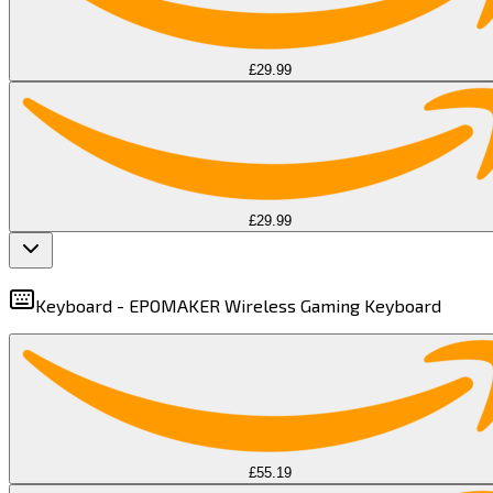
£29.99
£29.99
Keyboard -
EPOMAKER Wireless Gaming Keyboard​​​​‌ ‍ ​‍​‍‌‍ ‌ ​‍‌‍‍‌‌‍‌ ‌‍‍‌‌‍ ‍​‍​‍​ ‍‍​‍​‍‌ ​ ‌‍​‌‌‍ ‍‌‍‍‌‌ ‌​‌ ‍‌​‍ ‍‌‍‍‌‌‍ ​‍​‍​‍ ​​‍​‍‌‍‍​‌ ​‍‌‍‌‌‌‍‌‍​‍​‍​ ‍‍​‍​‍​‍ ‌‍​‌‌‍‌​‌‍ ‌‌‍‍‌‌‍ ‍​‍ ‌‍‍‌‌‍ ‍‌ ‌​‌‍‌‌‌‍ ‍‌ ‌​​‍ ‌‍‌‌‌‍‌​‌‍‍‌‌ ‌​​‍ ‌‍ ‌‌‍ ‌‍‌​‌‍‌‌​ ‌‌ ​​‌ ​‍‌‍‌‌‌ ​ ‌‍‌‌‌‍ ‍‌ ‌​‌‍​‌‌ ‌​‌‍‍‌‌‍ ‌‍ ‍​ ‍ ‌‍‍‌‌‍‌​​ ‌‌‍​ ​ ​‍​ ‍‌​ ‌ ​ ‌‌‌‍​ ‌‍‌‌​ ​ ​‍ ‌​ ​‍​ ​ ​ ‍​​ ‌​​‍ ‌​ ‌​‌‍‌​‌‍​ ‌‍​‍​‍ ‌​ ‍‌​ ‍​​ ‌ ​ ‌​​‍ ‌‌‍‌‌‌‍​ ​ ‌​‌‍​‍​ ​​‌‍​‌​ ‌​​ ​ ‌‍‌‌​ ​‌​ ​‌​ ​‍​ ‍ ‌ ‌​‌ ‍‌‌ ​​‌‍‌‌​ ‌‌‍ ‌ ‌​‌‍‍​‌‍‌‌‌ ​‍​ ‍ ‌ ​​‌‍​‌‌ ‌​‌‍‍​​ ‌‌‍ ‍‌‍​‌‌‍ ‌‌‍‌‌​ ‌‍​‍‌‍​‌‌ ​ ‌‍‌‌‌‌‌‌‌ ​‍‌‍ ​​ ‌​‍‌‌​ ​‍‌​‌‍‌‍​‌‌‍‌​‌‍ ‌‌‍‍‌‌‍ ‍​‍‌‍‌‍‍‌‌‍‌​​ ‌‌‍​ ​ ​‍​ ‍‌​ ‌ ​ ‌‌‌‍​ ‌‍‌‌​ ​ ​‍ ‌​ ​‍​ ​ ​ ‍​​ ‌​​‍ ‌​ ‌​‌‍‌​‌‍​ ‌‍​‍​‍ ‌​ ‍‌​ ‍​​ ‌ ​ ‌​​‍ ‌‌‍‌‌‌‍​ ​ ‌​‌‍​‍​ ​​‌‍​‌​ ‌​​ ​ ‌‍‌‌​ ​‌​ ​‌​ ​‍​‍‌‍‌ ‌​‌ ‍‌‌ ​​‌‍‌‌​ ‌‌‍ ‌ ‌​‌‍‍​‌‍‌‌‌ ​‍​‍‌‍‌ ​​‌‍​‌‌ ‌​‌‍‍​​ ‌‌‍ ‍‌‍​‌‌‍ ‌‌‍‌‌​‍‌‍‌ ​​‌‍‌‌‌ ​‍‌ ​ ‌ ​​‌‍‌‌‌‍​ ‌ ‌​‌‍‍‌‌ ‌‍‌‍‌‌​ ‌‌ ​​‌ ‌‌‌‍​‍‌‍ ​‌‍‍‌‌ ​ ‌‍‍​‌‍‌‌‌‍‌​​‍​‍‌ ‌
£55.19