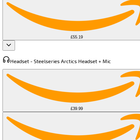
£55.19
Headset -
Steelseries Arctics Headset + Mic​​​​‌ ‍ ​‍​‍‌‍ ‌ ​‍‌‍‍‌‌‍‌ ‌‍‍‌‌‍ ‍​‍​‍​ ‍‍​‍​‍‌ ​ ‌‍​‌‌‍ ‍‌‍‍‌‌ ‌​‌ ‍‌​‍ ‍‌‍‍‌‌‍ ​‍​‍​‍ ​​‍​‍‌‍‍​‌ ​‍‌‍‌‌‌‍‌‍​‍​‍​ ‍‍​‍​‍​‍ ‌‍​‌‌‍‌​‌‍ ‌‌‍‍‌‌‍ ‍​‍ ‌‍‍‌‌‍ ‍‌ ‌​‌‍‌‌‌‍ ‍‌ ‌​​‍ ‌‍‌‌‌‍‌​‌‍‍‌‌ ‌​​‍ ‌‍ ‌‌‍ ‌‍‌​‌‍‌‌​ ‌‌ ​​‌ ​‍‌‍‌‌‌ ​ ‌‍‌‌‌‍ ‍‌ ‌​‌‍​‌‌ ‌​‌‍‍‌‌‍ ‌‍ ‍​ ‍ ‌‍‍‌‌‍‌​​ ‌​ ‌‌​ ​‍​ ‌‌​ ‌ ​ ​ ‌‍​ ​ ‌ ​ ​‌​‍ ‌‌‍​ ​ ‌‌‌‍​‍​ ‌‍​‍ ‌​ ‌​​ ​‍‌‍‌‍‌‍​ ​‍ ‌​ ‍‌‌‍‌‌‌‍​‍‌‍​ ​‍ ‌​ ‌ ​ ‌ ‌‍‌‌​ ‌‌​ ​​​ ‌​​ ‍​‌‍​‌​ ‌ ​ ​​​ ‌ ​ ‍​​ ‍ ‌ ‌​‌ ‍‌‌ ​​‌‍‌‌​ ‌‌‍ ‌ ‌​‌‍‍​‌‍‌‌‌ ​‍​ ‍ ‌ ​​‌‍​‌‌ ‌​‌‍‍​​ ‌‌‍ ‍‌‍​‌‌‍ ‌‌‍‌‌​ ‌‍​‍‌‍​‌‌ ​ ‌‍‌‌‌‌‌‌‌ ​‍‌‍ ​​ ‌​‍‌‌​ ​‍‌​‌‍‌‍​‌‌‍‌​‌‍ ‌‌‍‍‌‌‍ ‍​‍‌‍‌‍‍‌‌‍‌​​ ‌​ ‌‌​ ​‍​ ‌‌​ ‌ ​ ​ ‌‍​ ​ ‌ ​ ​‌​‍ ‌‌‍​ ​ ‌‌‌‍​‍​ ‌‍​‍ ‌​ ‌​​ ​‍‌‍‌‍‌‍​ ​‍ ‌​ ‍‌‌‍‌‌‌‍​‍‌‍​ ​‍ ‌​ ‌ ​ ‌ ‌‍‌‌​ ‌‌​ ​​​ ‌​​ ‍​‌‍​‌​ ‌ ​ ​​​ ‌ ​ ‍​​‍‌‍‌ ‌​‌ ‍‌‌ ​​‌‍‌‌​ ‌‌‍ ‌ ‌​‌‍‍​‌‍‌‌‌ ​‍​‍‌‍‌ ​​‌‍​‌‌ ‌​‌‍‍​​ ‌‌‍ ‍‌‍​‌‌‍ ‌‌‍‌‌​‍‌‍‌ ​​‌‍‌‌‌ ​‍‌ ​ ‌ ​​‌‍‌‌‌‍​ ‌ ‌​‌‍‍‌‌ ‌‍‌‍‌‌​ ‌‌ ​​‌ ‌‌‌‍​‍‌‍ ​‌‍‍‌‌ ​ ‌‍‍​‌‍‌‌‌‍‌​​‍​‍‌ ‌
£39.99