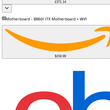
£371.14
Motherboard -
B860I ITX Motherboard + Wifi​​​​‌ ‍ ​‍​‍‌‍ ‌ ​‍‌‍‍‌‌‍‌ ‌‍‍‌‌‍ ‍​‍​‍​ ‍‍​‍​‍‌ ​ ‌‍​‌‌‍ ‍‌‍‍‌‌ ‌​‌ ‍‌​‍ ‍‌‍‍‌‌‍ ​‍​‍​‍ ​​‍​‍‌‍‍​‌ ​‍‌‍‌‌‌‍‌‍​‍​‍​ ‍‍​‍​‍​‍ ‌‍​‌‌‍‌​‌‍ ‌‌‍‍‌‌‍ ‍​‍ ‌‍‍‌‌‍ ‍‌ ‌​‌‍‌‌‌‍ ‍‌ ‌​​‍ ‌‍‌‌‌‍‌​‌‍‍‌‌ ‌​​‍ ‌‍ ‌‌‍ ‌‍‌​‌‍‌‌​ ‌‌ ​​‌ ​‍‌‍‌‌‌ ​ ‌‍‌‌‌‍ ‍‌ ‌​‌‍​‌‌ ‌​‌‍‍‌‌‍ ‌‍ ‍​ ‍ ‌‍‍‌‌‍‌​​ ‌​ ‍‌​ ‍‌​ ​​​ ‌‍‌‍‌‍​ ‌ ​ ​‍‌‍​‍​‍ ‌​ ‌‍‌‍‌‌​ ‌ ​ ​‍​‍ ‌​ ‌​‌‍‌​‌‍‌‍​ ‌‍​‍ ‌‌‍​‍‌‍​ ​ ‍‌​ ​‍​‍ ‌​ ​‍‌‍​‌​ ‍​​ ‍​​ ​ ‌‍‌‌‌‍​‌‌‍‌​​ ‌‍​ ​‌​ ​‍​ ‌‌​ ‍ ‌ ‌​‌ ‍‌‌ ​​‌‍‌‌​ ‌‌‍ ‌‌‍ ‌ ‌​‌‍‍​‌‍‌‌‌ ​‍‌‍​‍‌‍ ‌‍​‌‌ ​‍‌‍‌​​ ‍ ‌ ​​‌‍​‌‌ ‌​‌‍‍​​ ‌‌‍ ‍‌‍​‌‌‍ ‌‌‍‌‌​ ‌‍​‍‌‍​‌‌ ​ ‌‍‌‌‌‌‌‌‌ ​‍‌‍ ​​ ‌​‍‌‌​ ​‍‌​‌‍‌‍​‌‌‍‌​‌‍ ‌‌‍‍‌‌‍ ‍​‍‌‍‌‍‍‌‌‍‌​​ ‌​ ‍‌​ ‍‌​ ​​​ ‌‍‌‍‌‍​ ‌ ​ ​‍‌‍​‍​‍ ‌​ ‌‍‌‍‌‌​ ‌ ​ ​‍​‍ ‌​ ‌​‌‍‌​‌‍‌‍​ ‌‍​‍ ‌‌‍​‍‌‍​ ​ ‍‌​ ​‍​‍ ‌​ ​‍‌‍​‌​ ‍​​ ‍​​ ​ ‌‍‌‌‌‍​‌‌‍‌​​ ‌‍​ ​‌​ ​‍​ ‌‌​‍‌‍‌ ‌​‌ ‍‌‌ ​​‌‍‌‌​ ‌‌‍ ‌‌‍ ‌ ‌​‌‍‍​‌‍‌‌‌ ​‍‌‍​‍‌‍ ‌‍​‌‌ ​‍‌‍‌​​‍‌‍‌ ​​‌‍​‌‌ ‌​‌‍‍​​ ‌‌‍ ‍‌‍​‌‌‍ ‌‌‍‌‌​‍‌‍‌ ​​‌‍‌‌‌ ​‍‌ ​ ‌ ​​‌‍‌‌‌‍​ ‌ ‌​‌‍‍‌‌ ‌‍‌‍‌‌​ ‌‌ ​​‌ ‌‌‌‍​‍‌‍ ​‌‍‍‌‌ ​ ‌‍‍​‌‍‌‌‌‍‌​​‍​‍‌ ‌
$159.99