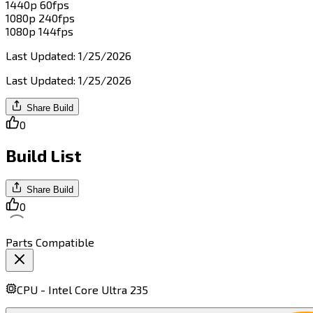
1440p 60fps​​​​‌ ‍ ​‍​‍‌‍ ‌ ​‍‌‍‍‌‌‍‌ ‌‍‍‌‌‍ ‍​‍​‍​ ‍‍​‍​‍‌ ​ ‌‍​‌‌‍ ‍‌‍‍‌‌ ‌​‌ ‍‌​‍ ‍‌‍‍‌‌‍ ​‍​‍​‍ ​​‍​‍‌‍‍​‌ ​‍‌‍‌‌‌‍‌‍​‍​‍​ ‍‍​‍​‍​‍ ‌‍​‌‌‍‌​‌‍ ‌‌‍‍‌‌‍ ‍​‍ ‌‍‍‌‌‍ ‍‌ ‌​‌‍‌‌‌‍ ‍‌ ‌​​‍ ‌‍‌‌‌‍‌​‌‍‍‌‌ ‌​​‍ ‌‍ ‌‌‍ ‌‍‌​‌‍‌‌​ ‌‌ ​​‌ ​‍‌‍‌‌‌ ​ ‌‍‌‌‌‍ ‍‌ ‌​‌‍​‌‌ ‌​‌‍‍‌‌‍ ‌‍ ‍​ ‍ ‌‍‍‌‌‍‌​​ ‌​ ​‍​ ‌ ‌‍​ ​ ‍​​ ‍‌‌‍​‍​ ‌ ​ ​​​‍ ‌​ ​‍​ ‍‌​ ‍​‌‍‌‍​‍ ‌​ ‌​​ ‍‌​ ‌‍​ ‍‌​‍ ‌‌‍​‌​ ​‌​ ‌​​ ‍​​‍ ‌​ ​​​ ​ ​ ‌ ‌‍​‌‌‍​‌​ ‍‌​ ‍​​ ‌‍​ ​ ‌‍​ ​ ​ ​ ​ ​ ‍ ‌ ‌​‌ ‍‌‌ ​​‌‍‌‌​ ‌‌ ​​‌‍‌‌‌ ​‍‌‍‌‍‌‍ ‌ ​‍‌‍ ‌‌‍​‌‌‍ ‍‌‍​ ‌‍‌‌​ ‍ ‌ ​​‌‍​‌‌ ‌​‌‍‍​​ ‌‌‍ ‍‌‍​‌‌‍ ‌‌‍‌‌​ ‌‍​‍‌‍​‌‌ ​ ‌‍‌‌‌‌‌‌‌ ​‍‌‍ ​​ ‌​‍‌‌​ ​‍‌​‌‍‌‍​‌‌‍‌​‌‍ ‌‌‍‍‌‌‍ ‍​‍‌‍‌‍‍‌‌‍‌​​ ‌​ ​‍​ ‌ ‌‍​ ​ ‍​​ ‍‌‌‍​‍​ ‌ ​ ​​​‍ ‌​ ​‍​ ‍‌​ ‍​‌‍‌‍​‍ ‌​ ‌​​ ‍‌​ ‌‍​ ‍‌​‍ ‌‌‍​‌​ ​‌​ ‌​​ ‍​​‍ ‌​ ​​​ ​ ​ ‌ ‌‍​‌‌‍​‌​ ‍‌​ ‍​​ ‌‍​ ​ ‌‍​ ​ ​ ​ ​ ​‍‌‍‌ ‌​‌ ‍‌‌ ​​‌‍‌‌​ ‌‌ ​​‌‍‌‌‌ ​‍‌‍‌‍‌‍ ‌ ​‍‌‍ ‌‌‍​‌‌‍ ‍‌‍​ ‌‍‌‌​‍‌‍‌ ​​‌‍​‌‌ ‌​‌‍‍​​ ‌‌‍ ‍‌‍​‌‌‍ ‌‌‍‌‌​‍‌‍‌ ​​‌‍‌‌‌ ​‍‌ ​ ‌ ​​‌‍‌‌‌‍​ ‌ ‌​‌‍‍‌‌ ‌‍‌‍‌‌​ ‌‌ ​​‌ ‌‌‌‍​‍‌‍ ​‌‍‍‌‌ ​ ‌‍‍​‌‍‌‌‌‍‌​​‍​‍‌ ‌
1080p 240fps​​​​‌ ‍ ​‍​‍‌‍ ‌ ​‍‌‍‍‌‌‍‌ ‌‍‍‌‌‍ ‍​‍​‍​ ‍‍​‍​‍‌ ​ ‌‍​‌‌‍ ‍‌‍‍‌‌ ‌​‌ ‍‌​‍ ‍‌‍‍‌‌‍ ​‍​‍​‍ ​​‍​‍‌‍‍​‌ ​‍‌‍‌‌‌‍‌‍​‍​‍​ ‍‍​‍​‍​‍ ‌‍​‌‌‍‌​‌‍ ‌‌‍‍‌‌‍ ‍​‍ ‌‍‍‌‌‍ ‍‌ ‌​‌‍‌‌‌‍ ‍‌ ‌​​‍ ‌‍‌‌‌‍‌​‌‍‍‌‌ ‌​​‍ ‌‍ ‌‌‍ ‌‍‌​‌‍‌‌​ ‌‌ ​​‌ ​‍‌‍‌‌‌ ​ ‌‍‌‌‌‍ ‍‌ ‌​‌‍​‌‌ ‌​‌‍‍‌‌‍ ‌‍ ‍​ ‍ ‌‍‍‌‌‍‌​​ ‌‌‍​‍​ ​​‌‍‌​‌‍​ ‌‍‌‌‌‍​‍​ ​‌​ ​​​‍ ‌‌‍‌​‌‍‌​​ ​‌​ ​​​‍ ‌​ ‌​‌‍​‌​ ‌ ​ ‌‍​‍ ‌‌‍​‍‌‍‌​‌‍​‍‌‍​‌​‍ ‌​ ​‍‌‍‌‍‌‍​ ​ ​‌​ ​‍​ ‍​​ ‌‌​ ‌ ​ ​ ​ ‌ ​ ​ ‌‍‌‌​ ‍ ‌ ‌​‌ ‍‌‌ ​​‌‍‌‌​ ‌‌ ​​‌‍‌‌‌ ​‍‌‍‌‍‌‍ ‌ ​‍‌‍ ‌‌‍​‌‌‍ ‍‌‍​ ‌‍‌‌​ ‍ ‌ ​​‌‍​‌‌ ‌​‌‍‍​​ ‌‌‍ ‍‌‍​‌‌‍ ‌‌‍‌‌​ ‌‍​‍‌‍​‌‌ ​ ‌‍‌‌‌‌‌‌‌ ​‍‌‍ ​​ ‌​‍‌‌​ ​‍‌​‌‍‌‍​‌‌‍‌​‌‍ ‌‌‍‍‌‌‍ ‍​‍‌‍‌‍‍‌‌‍‌​​ ‌‌‍​‍​ ​​‌‍‌​‌‍​ ‌‍‌‌‌‍​‍​ ​‌​ ​​​‍ ‌‌‍‌​‌‍‌​​ ​‌​ ​​​‍ ‌​ ‌​‌‍​‌​ ‌ ​ ‌‍​‍ ‌‌‍​‍‌‍‌​‌‍​‍‌‍​‌​‍ ‌​ ​‍‌‍‌‍‌‍​ ​ ​‌​ ​‍​ ‍​​ ‌‌​ ‌ ​ ​ ​ ‌ ​ ​ ‌‍‌‌​‍‌‍‌ ‌​‌ ‍‌‌ ​​‌‍‌‌​ ‌‌ ​​‌‍‌‌‌ ​‍‌‍‌‍‌‍ ‌ ​‍‌‍ ‌‌‍​‌‌‍ ‍‌‍​ ‌‍‌‌​‍‌‍‌ ​​‌‍​‌‌ ‌​‌‍‍​​ ‌‌‍ ‍‌‍​‌‌‍ ‌‌‍‌‌​‍‌‍‌ ​​‌‍‌‌‌ ​‍‌ ​ ‌ ​​‌‍‌‌‌‍​ ‌ ‌​‌‍‍‌‌ ‌‍‌‍‌‌​ ‌‌ ​​‌ ‌‌‌‍​‍‌‍ ​‌‍‍‌‌ ​ ‌‍‍​‌‍‌‌‌‍‌​​‍​‍‌ ‌
1080p 144fps​​​​‌ ‍ ​‍​‍‌‍ ‌ ​‍‌‍‍‌‌‍‌ ‌‍‍‌‌‍ ‍​‍​‍​ ‍‍​‍​‍‌ ​ ‌‍​‌‌‍ ‍‌‍‍‌‌ ‌​‌ ‍‌​‍ ‍‌‍‍‌‌‍ ​‍​‍​‍ ​​‍​‍‌‍‍​‌ ​‍‌‍‌‌‌‍‌‍​‍​‍​ ‍‍​‍​‍​‍ ‌‍​‌‌‍‌​‌‍ ‌‌‍‍‌‌‍ ‍​‍ ‌‍‍‌‌‍ ‍‌ ‌​‌‍‌‌‌‍ ‍‌ ‌​​‍ ‌‍‌‌‌‍‌​‌‍‍‌‌ ‌​​‍ ‌‍ ‌‌‍ ‌‍‌​‌‍‌‌​ ‌‌ ​​‌ ​‍‌‍‌‌‌ ​ ‌‍‌‌‌‍ ‍‌ ‌​‌‍​‌‌ ‌​‌‍‍‌‌‍ ‌‍ ‍​ ‍ ‌‍‍‌‌‍‌​​ ‌​ ‍‌​ ​​​ ‌‌​ ‌‌​ ‍​​ ‌‍‌‍‌​​ ‌​​‍ ‌‌‍‌​​ ‍​‌‍‌‌‌‍‌​​‍ ‌​ ‌​​ ​‍‌‍​‌‌‍‌‍​‍ ‌‌‍​‍​ ‌​‌‍‌​‌‍‌‌​‍ ‌‌‍​‍​ ‍​‌‍‌​​ ‌‍‌‍‌‌​ ‌‌​ ​​‌‍​‌​ ​​​ ‍​​ ​ ​ ‌​​ ‍ ‌ ‌​‌ ‍‌‌ ​​‌‍‌‌​ ‌‌ ​​‌‍‌‌‌ ​‍‌‍‌‍‌‍ ‌ ​‍‌‍ ‌‌‍​‌‌‍ ‍‌‍​ ‌‍‌‌​ ‍ ‌ ​​‌‍​‌‌ ‌​‌‍‍​​ ‌‌‍ ‍‌‍​‌‌‍ ‌‌‍‌‌​ ‌‍​‍‌‍​‌‌ ​ ‌‍‌‌‌‌‌‌‌ ​‍‌‍ ​​ ‌​‍‌‌​ ​‍‌​‌‍‌‍​‌‌‍‌​‌‍ ‌‌‍‍‌‌‍ ‍​‍‌‍‌‍‍‌‌‍‌​​ ‌​ ‍‌​ ​​​ ‌‌​ ‌‌​ ‍​​ ‌‍‌‍‌​​ ‌​​‍ ‌‌‍‌​​ ‍​‌‍‌‌‌‍‌​​‍ ‌​ ‌​​ ​‍‌‍​‌‌‍‌‍​‍ ‌‌‍​‍​ ‌​‌‍‌​‌‍‌‌​‍ ‌‌‍​‍​ ‍​‌‍‌​​ ‌‍‌‍‌‌​ ‌‌​ ​​‌‍​‌​ ​​​ ‍​​ ​ ​ ‌​​‍‌‍‌ ‌​‌ ‍‌‌ ​​‌‍‌‌​ ‌‌ ​​‌‍‌‌‌ ​‍‌‍‌‍‌‍ ‌ ​‍‌‍ ‌‌‍​‌‌‍ ‍‌‍​ ‌‍‌‌​‍‌‍‌ ​​‌‍​‌‌ ‌​‌‍‍​​ ‌‌‍ ‍‌‍​‌‌‍ ‌‌‍‌‌​‍‌‍‌ ​​‌‍‌‌‌ ​‍‌ ​ ‌ ​​‌‍‌‌‌‍​ ‌ ‌​‌‍‍‌‌ ‌‍‌‍‌‌​ ‌‌ ​​‌ ‌‌‌‍​‍‌‍ ​‌‍‍‌‌ ​ ‌‍‍​‌‍‌‌‌‍‌​​‍​‍‌ ‌
Last Updated
:
1/25/2026
Last Updated
:
1/25/2026
Share Build
0
Build List
Share Build
0
Parts Compatible
CPU -
Intel Core Ultra 235​​​​‌ ‍ ​‍​‍‌‍ ‌ ​‍‌‍‍‌‌‍‌ ‌‍‍‌‌‍ ‍​‍​‍​ ‍‍​‍​‍‌ ​ ‌‍​‌‌‍ ‍‌‍‍‌‌ ‌​‌ ‍‌​‍ ‍‌‍‍‌‌‍ ​‍​‍​‍ ​​‍​‍‌‍‍​‌ ​‍‌‍‌‌‌‍‌‍​‍​‍​ ‍‍​‍​‍​‍ ‌‍​‌‌‍‌​‌‍ ‌‌‍‍‌‌‍ ‍​‍ ‌‍‍‌‌‍ ‍‌ ‌​‌‍‌‌‌‍ ‍‌ ‌​​‍ ‌‍‌‌‌‍‌​‌‍‍‌‌ ‌​​‍ ‌‍ ‌‌‍ ‌‍‌​‌‍‌‌​ ‌‌ ​​‌ ​‍‌‍‌‌‌ ​ ‌‍‌‌‌‍ ‍‌ ‌​‌‍​‌‌ ‌​‌‍‍‌‌‍ ‌‍ ‍​ ‍ ‌‍‍‌‌‍‌​​ ‌‌‍​ ‌‍‌‌‌‍‌‌​ ​‌​ ​​‌‍​‍​ ​​‌‍​‍​‍ ‌‌‍‌‍​ ‌‍‌‍​‌​ ​ ​‍ ‌​ ‌​‌‍‌‌​ ​‍​ ‌‍​‍ ‌​ ‍‌​ ​‌​ ‌ ‌‍​ ​‍ ‌‌‍​ ‌‍​‍‌‍‌‍‌‍​‍‌‍‌‌‌‍‌‍‌‍​ ​ ​​‌‍​‌​ ​‍‌‍​ ​ ‌ ​ ‍ ‌ ‌​‌ ‍‌‌ ​​‌‍‌‌​ ‌‌‍​ ‌ ​​‌ ‌‌​ ‍ ‌ ​​‌‍​‌‌ ‌​‌‍‍​​ ‌‌‍ ‍‌‍​‌‌‍ ‌‌‍‌‌​ ‌‍​‍‌‍​‌‌ ​ ‌‍‌‌‌‌‌‌‌ ​‍‌‍ ​​ ‌​‍‌‌​ ​‍‌​‌‍‌‍​‌‌‍‌​‌‍ ‌‌‍‍‌‌‍ ‍​‍‌‍‌‍‍‌‌‍‌​​ ‌‌‍​ ‌‍‌‌‌‍‌‌​ ​‌​ ​​‌‍​‍​ ​​‌‍​‍​‍ ‌‌‍‌‍​ ‌‍‌‍​‌​ ​ ​‍ ‌​ ‌​‌‍‌‌​ ​‍​ ‌‍​‍ ‌​ ‍‌​ ​‌​ ‌ ‌‍​ ​‍ ‌‌‍​ ‌‍​‍‌‍‌‍‌‍​‍‌‍‌‌‌‍‌‍‌‍​ ​ ​​‌‍​‌​ ​‍‌‍​ ​ ‌ ​‍‌‍‌ ‌​‌ ‍‌‌ ​​‌‍‌‌​ ‌‌‍​ ‌ ​​‌ ‌‌​‍‌‍‌ ​​‌‍​‌‌ ‌​‌‍‍​​ ‌‌‍ ‍‌‍​‌‌‍ ‌‌‍‌‌​‍‌‍‌ ​​‌‍‌‌‌ ​‍‌ ​ ‌ ​​‌‍‌‌‌‍​ ‌ ‌​‌‍‍‌‌ ‌‍‌‍‌‌​ ‌‌ ​​‌ ‌‌‌‍​‍‌‍ ​‌‍‍‌‌ ​ ‌‍‍​‌‍‌‌‌‍‌​​‍​‍‌ ‌