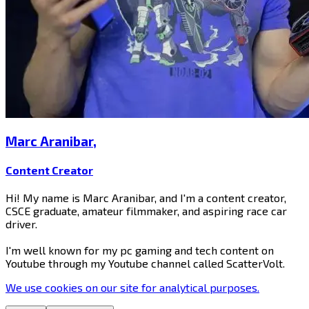
Marc Aranibar​​​​‌ ‍ ​‍​‍‌‍ ‌ ​‍‌‍‍‌‌‍‌ ‌‍‍‌‌‍ ‍​‍​‍​ ‍‍​‍​‍‌ ​ ‌‍​‌‌‍ ‍‌‍‍‌‌ ‌​‌ ‍‌​‍ ‍‌‍‍‌‌‍ ​‍​‍​‍ ​​‍​‍‌‍‍​‌ ​‍‌‍‌‌‌‍‌‍​‍​‍​ ‍‍​‍​‍​‍ ‌‍​‌‌‍‌​‌‍ ‌‌‍‍‌‌‍ ‍​‍ ‌‍‍‌‌‍ ‍‌ ‌​‌‍‌‌‌‍ ‍‌ ‌​​‍ ‌‍‌‌‌‍‌​‌‍‍‌‌ ‌​​‍ ‌‍ ‌‌‍ ‌‍‌​‌‍‌‌​ ‌‌ ​​‌ ​‍‌‍‌‌‌ ​ ‌‍‌‌‌‍ ‍‌ ‌​‌‍​‌‌ ‌​‌‍‍‌‌‍ ‌‍ ‍​ ‍ ‌‍‍‌‌‍‌​​ ‌‌‍‌​​ ‌ ​ ‍​​ ‌​‌‍​‌​ ​ ‌‍‌‍​ ​‍​‍ ‌‌‍​‌​ ‌‌‌‍​ ​ ​​​‍ ‌​ ‌​​ ​‌‌‍​‍​ ​‌​‍ ‌​ ‍‌​ ​​​ ‌‍‌‍​‍​‍ ‌‌‍​ ‌‍‌​‌‍​‍​ ‌‍‌‍​‍​ ‌ ​ ‌‌‌‍‌‍​ ‌ ‌‍​‌​ ​ ​ ‌ ​ ‍ ‌ ‌​‌ ‍‌‌ ​​‌‍‌‌​ ‌‌‍​‌‌ ‌‌‌ ‌​‌‍‍​‌‍ ‌ ​‍​ ‍ ‌ ​​‌‍​‌‌ ‌​‌‍‍​​ ‌‌‍ ‍‌‍​‌‌‍ ‌‌‍‌‌​ ‌‍​‍‌‍​‌‌ ​ ‌‍‌‌‌‌‌‌‌ ​‍‌‍ ​​ ‌​‍‌‌​ ​‍‌​‌‍‌‍​‌‌‍‌​‌‍ ‌‌‍‍‌‌‍ ‍​‍‌‍‌‍‍‌‌‍‌​​ ‌‌‍‌​​ ‌ ​ ‍​​ ‌​‌‍​‌​ ​ ‌‍‌‍​ ​‍​‍ ‌‌‍​‌​ ‌‌‌‍​ ​ ​​​‍ ‌​ ‌​​ ​‌‌‍​‍​ ​‌​‍ ‌​ ‍‌​ ​​​ ‌‍‌‍​‍​‍ ‌‌‍​ ‌‍‌​‌‍​‍​ ‌‍‌‍​‍​ ‌ ​ ‌‌‌‍‌‍​ ‌ ‌‍​‌​ ​ ​ ‌ ​‍‌‍‌ ‌​‌ ‍‌‌ ​​‌‍‌‌​ ‌‌‍​‌‌ ‌‌‌ ‌​‌‍‍​‌‍ ‌ ​‍​‍‌‍‌ ​​‌‍​‌‌ ‌​‌‍‍​​ ‌‌‍ ‍‌‍​‌‌‍ ‌‌‍‌‌​‍‌‍‌ ​​‌‍‌‌‌ ​‍‌ ​ ‌ ​​‌‍‌‌‌‍​ ‌ ‌​‌‍‍‌‌ ‌‍‌‍‌‌​ ‌‌ ​​‌ ‌‌‌‍​‍‌‍ ​‌‍‍‌‌ ​ ‌‍‍​‌‍‌‌‌‍‌​​‍​‍‌ ‌
,
Content Creator​​​​‌ ‍ ​‍​‍‌‍ ‌ ​‍‌‍‍‌‌‍‌ ‌‍‍‌‌‍ ‍​‍​‍​ ‍‍​‍​‍‌ ​ ‌‍​‌‌‍ ‍‌‍‍‌‌ ‌​‌ ‍‌​‍ ‍‌‍‍‌‌‍ ​‍​‍​‍ ​​‍​‍‌‍‍​‌ ​‍‌‍‌‌‌‍‌‍​‍​‍​ ‍‍​‍​‍​‍ ‌‍​‌‌‍‌​‌‍ ‌‌‍‍‌‌‍ ‍​‍ ‌‍‍‌‌‍ ‍‌ ‌​‌‍‌‌‌‍ ‍‌ ‌​​‍ ‌‍‌‌‌‍‌​‌‍‍‌‌ ‌​​‍ ‌‍ ‌‌‍ ‌‍‌​‌‍‌‌​ ‌‌ ​​‌ ​‍‌‍‌‌‌ ​ ‌‍‌‌‌‍ ‍‌ ‌​‌‍​‌‌ ‌​‌‍‍‌‌‍ ‌‍ ‍​ ‍ ‌‍‍‌‌‍‌​​ ‌‌‍‌​​ ‌ ​ ‍​​ ‌​‌‍​‌​ ​ ‌‍‌‍​ ​‍​‍ ‌‌‍​‌​ ‌‌‌‍​ ​ ​​​‍ ‌​ ‌​​ ​‌‌‍​‍​ ​‌​‍ ‌​ ‍‌​ ​​​ ‌‍‌‍​‍​‍ ‌‌‍​ ‌‍‌​‌‍​‍​ ‌‍‌‍​‍​ ‌ ​ ‌‌‌‍‌‍​ ‌ ‌‍​‌​ ​ ​ ‌ ​ ‍ ‌ ‌​‌ ‍‌‌ ​​‌‍‌‌​ ‌‌‍​‌‌ ‌‌‌ ‌​‌‍‍​‌‍ ‌ ​‍​ ‍ ‌ ​​‌‍​‌‌ ‌​‌‍‍​​ ‌‌ ‌​‌‍‍‌‌ ‌​‌‍ ​‌‍‌‌​ ‌‍​‍‌‍​‌‌ ​ ‌‍‌‌‌‌‌‌‌ ​‍‌‍ ​​ ‌​‍‌‌​ ​‍‌​‌‍‌‍​‌‌‍‌​‌‍ ‌‌‍‍‌‌‍ ‍​‍‌‍‌‍‍‌‌‍‌​​ ‌‌‍‌​​ ‌ ​ ‍​​ ‌​‌‍​‌​ ​ ‌‍‌‍​ ​‍​‍ ‌‌‍​‌​ ‌‌‌‍​ ​ ​​​‍ ‌​ ‌​​ ​‌‌‍​‍​ ​‌​‍ ‌​ ‍‌​ ​​​ ‌‍‌‍​‍​‍ ‌‌‍​ ‌‍‌​‌‍​‍​ ‌‍‌‍​‍​ ‌ ​ ‌‌‌‍‌‍​ ‌ ‌‍​‌​ ​ ​ ‌ ​‍‌‍‌ ‌​‌ ‍‌‌ ​​‌‍‌‌​ ‌‌‍​‌‌ ‌‌‌ ‌​‌‍‍​‌‍ ‌ ​‍​‍‌‍‌ ​​‌‍​‌‌ ‌​‌‍‍​​ ‌‌ ‌​‌‍‍‌‌ ‌​‌‍ ​‌‍‌‌​‍‌‍‌ ​​‌‍‌‌‌ ​‍‌ ​ ‌ ​​‌‍‌‌‌‍​ ‌ ‌​‌‍‍‌‌ ‌‍‌‍‌‌​ ‌‌ ​​‌ ‌‌‌‍​‍‌‍ ​‌‍‍‌‌ ​ ‌‍‍​‌‍‌‌‌‍‌​​‍​‍‌ ‌
Hi! My name is Marc Aranibar, and I'm a content creator,
CSCE graduate, amateur filmmaker, and aspiring race car
driver.
I'm well known for my pc gaming and tech content on
Youtube through my Youtube channel called ScatterVolt. ​​​​‌ ‍ ​‍​‍‌‍ ‌ ​‍‌‍‍‌‌‍‌ ‌‍‍‌‌‍ ‍​‍​‍​ ‍‍​‍​‍‌ ​ ‌‍​‌‌‍ ‍‌‍‍‌‌ ‌​‌ ‍‌​‍ ‍‌‍‍‌‌‍ ​‍​‍​‍ ​​‍​‍‌‍‍​‌ ​‍‌‍‌‌‌‍‌‍​‍​‍​ ‍‍​‍​‍​‍ ‌‍​‌‌‍‌​‌‍ ‌‌‍‍‌‌‍ ‍​‍ ‌‍‍‌‌‍ ‍‌ ‌​‌‍‌‌‌‍ ‍‌ ‌​​‍ ‌‍‌‌‌‍‌​‌‍‍‌‌ ‌​​‍ ‌‍ ‌‌‍ ‌‍‌​‌‍‌‌​ ‌‌ ​​‌ ​‍‌‍‌‌‌ ​ ‌‍‌‌‌‍ ‍‌ ‌​‌‍​‌‌ ‌​‌‍‍‌‌‍ ‌‍ ‍​ ‍ ‌‍‍‌‌‍‌​​ ‌‌‍‌​​ ‌ ​ ‍​​ ‌​‌‍​‌​ ​ ‌‍‌‍​ ​‍​‍ ‌‌‍​‌​ ‌‌‌‍​ ​ ​​​‍ ‌​ ‌​​ ​‌‌‍​‍​ ​‌​‍ ‌​ ‍‌​ ​​​ ‌‍‌‍​‍​‍ ‌‌‍​ ‌‍‌​‌‍​‍​ ‌‍‌‍​‍​ ‌ ​ ‌‌‌‍‌‍​ ‌ ‌‍​‌​ ​ ​ ‌ ​ ‍ ‌ ‌​‌ ‍‌‌ ​​‌‍‌‌​ ‌‌‍​‌‌ ‌‌‌ ‌​‌‍‍​‌‍ ‌ ​‍​ ‍ ‌ ​​‌‍​‌‌ ‌​‌‍‍​​ ‌‌‍​‍‌‍‍‌‌‍ ​‍‌‌​ ‌‌‌​​‍‌‌ ‌‍‍ ‌‍‌‌‌ ‍‌​‍‌‌​ ​ ‌​‌​​‍‌‌​ ​ ‌​‌​​‍‌‌​ ​‍​ ​‍​ ​ ‌‍‌‍​ ​​​ ​​​ ​​​ ‌‌​ ‍​‌‍​‍​ ‌​​ ​​‌‍​ ​ ​‍​‍‌‌​ ​‍​ ​‍​‍‌‌​ ‌‌‌​‌​​‍ ‍‌‍​ ‌‍‍​‌‍‍‌‌‍ ​‌‍‌​‌ ​‍‌‍‌‌‌‍ ‍​‍‌‌​ ‌‌‌​​‍‌‌ ‌‍‍ ‌‍‌‌‌ ‍‌​‍‌‌​ ​ ‌​‌​​‍‌‌​ ​ ‌​‌​​‍‌‌​ ​‍​ ​‍​ ‌ ​ ​ ​ ‍​​ ‍‌​ ‌‍​ ​​​ ​‍​ ‌‍​ ‌‌‌‍‌‍​ ​​​ ​ ​ ​​​‍‌‌​ ​‍​ ​‍​‍‌‌​ ‌‌‌​‌​​‍ ‍‌ ‌​‌‍‌‌‌ ‍​‌ ‌​​ ‌‍​‍‌‍​‌‌ ​ ‌‍‌‌‌‌‌‌‌ ​‍‌‍ ​​ ‌​‍‌‌​ ​‍‌​‌‍‌‍​‌‌‍‌​‌‍ ‌‌‍‍‌‌‍ ‍​‍‌‍‌‍‍‌‌‍‌​​ ‌‌‍‌​​ ‌ ​ ‍​​ ‌​‌‍​‌​ ​ ‌‍‌‍​ ​‍​‍ ‌‌‍​‌​ ‌‌‌‍​ ​ ​​​‍ ‌​ ‌​​ ​‌‌‍​‍​ ​‌​‍ ‌​ ‍‌​ ​​​ ‌‍‌‍​‍​‍ ‌‌‍​ ‌‍‌​‌‍​‍​ ‌‍‌‍​‍​ ‌ ​ ‌‌‌‍‌‍​ ‌ ‌‍​‌​ ​ ​ ‌ ​‍‌‍‌ ‌​‌ ‍‌‌ ​​‌‍‌‌​ ‌‌‍​‌‌ ‌‌‌ ‌​‌‍‍​‌‍ ‌ ​‍​‍‌‍‌ ​​‌‍​‌‌ ‌​‌‍‍​​ ‌‌‍​‍‌‍‍‌‌‍ ​‍‌‌​ ‌‌‌​​‍‌‌ ‌‍‍ ‌‍‌‌‌ ‍‌​‍‌‌​ ​ ‌​‌​​‍‌‌​ ​ ‌​‌​​‍‌‌​ ​‍​ ​‍​ ​ ‌‍‌‍​ ​​​ ​​​ ​​​ ‌‌​ ‍​‌‍​‍​ ‌​​ ​​‌‍​ ​ ​‍​‍‌‌​ ​‍​ ​‍​‍‌‌​ ‌‌‌​‌​​‍ ‍‌‍​ ‌‍‍​‌‍‍‌‌‍ ​‌‍‌​‌ ​‍‌‍‌‌‌‍ ‍​‍‌‌​ ‌‌‌​​‍‌‌ ‌‍‍ ‌‍‌‌‌ ‍‌​‍‌‌​ ​ ‌​‌​​‍‌‌​ ​ ‌​‌​​‍‌‌​ ​‍​ ​‍​ ‌ ​ ​ ​ ‍​​ ‍‌​ ‌‍​ ​​​ ​‍​ ‌‍​ ‌‌‌‍‌‍​ ​​​ ​ ​ ​​​‍‌‌​ ​‍​ ​‍​‍‌‌​ ‌‌‌​‌​​‍ ‍‌ ‌​‌‍‌‌‌ ‍​‌ ‌​​‍‌‍‌ ​​‌‍‌‌‌ ​‍‌ ​ ‌ ​​‌‍‌‌‌‍​ ‌ ‌​‌‍‍‌‌ ‌‍‌‍‌‌​ ‌‌ ​​‌ ‌‌‌‍​‍‌‍ ​‌‍‍‌‌ ​ ‌‍‍​‌‍‌‌‌‍‌​​‍​‍‌ ‌
We use
cookies
on our site for analytical purposes
.