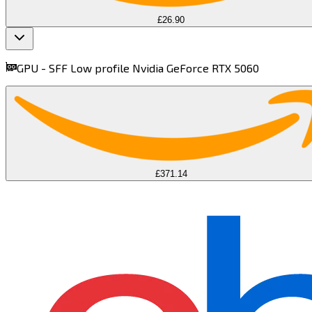
£26.90
find more on
cpus.gg
GPU -
SFF Low profile Nvidia GeForce RTX 5060​​​​‌ ‍ ​‍​‍‌‍ ‌ ​‍‌‍‍‌‌‍‌ ‌‍‍‌‌‍ ‍​‍​‍​ ‍‍​‍​‍‌ ​ ‌‍​‌‌‍ ‍‌‍‍‌‌ ‌​‌ ‍‌​‍ ‍‌‍‍‌‌‍ ​‍​‍​‍ ​​‍​‍‌‍‍​‌ ​‍‌‍‌‌‌‍‌‍​‍​‍​ ‍‍​‍​‍​‍ ‌‍​‌‌‍‌​‌‍ ‌‌‍‍‌‌‍ ‍​‍ ‌‍‍‌‌‍ ‍‌ ‌​‌‍‌‌‌‍ ‍‌ ‌​​‍ ‌‍‌‌‌‍‌​‌‍‍‌‌ ‌​​‍ ‌‍ ‌‌‍ ‌‍‌​‌‍‌‌​ ‌‌ ​​‌ ​‍‌‍‌‌‌ ​ ‌‍‌‌‌‍ ‍‌ ‌​‌‍​‌‌ ‌​‌‍‍‌‌‍ ‌‍ ‍​ ‍ ‌‍‍‌‌‍‌​​ ‌​ ‌ ‌‍‌‌‌‍​‌​ ​ ‌‍‌‌‌‍‌​​ ‍​‌‍‌​​‍ ‌‌‍​‌‌‍​‍​ ‌ ​ ‌‌​‍ ‌​ ‌​​ ​ ‌‍​‌​ ‌ ​‍ ‌‌‍​‍‌‍‌‌​ ‌ ​ ‌​​‍ ‌​ ​ ‌‍​‍​ ‌ ‌‍‌‍​ ‍‌‌‍​ ​ ‌​‌‍‌‌​ ​‍​ ‍​​ ​‍​ ‌​​ ‍ ‌ ‌​‌ ‍‌‌ ​​‌‍‌‌​ ‌‌‍‌ ‌ ​​‌ ‌‌​ ‍ ‌ ​​‌‍​‌‌ ‌​‌‍‍​​ ‌‌‍ ‍‌‍​‌‌‍ ‌‌‍‌‌​ ‌‍​‍‌‍​‌‌ ​ ‌‍‌‌‌‌‌‌‌ ​‍‌‍ ​​ ‌​‍‌‌​ ​‍‌​‌‍‌‍​‌‌‍‌​‌‍ ‌‌‍‍‌‌‍ ‍​‍‌‍‌‍‍‌‌‍‌​​ ‌​ ‌ ‌‍‌‌‌‍​‌​ ​ ‌‍‌‌‌‍‌​​ ‍​‌‍‌​​‍ ‌‌‍​‌‌‍​‍​ ‌ ​ ‌‌​‍ ‌​ ‌​​ ​ ‌‍​‌​ ‌ ​‍ ‌‌‍​‍‌‍‌‌​ ‌ ​ ‌​​‍ ‌​ ​ ‌‍​‍​ ‌ ‌‍‌‍​ ‍‌‌‍​ ​ ‌​‌‍‌‌​ ​‍​ ‍​​ ​‍​ ‌​​‍‌‍‌ ‌​‌ ‍‌‌ ​​‌‍‌‌​ ‌‌‍‌ ‌ ​​‌ ‌‌​‍‌‍‌ ​​‌‍​‌‌ ‌​‌‍‍​​ ‌‌‍ ‍‌‍​‌‌‍ ‌‌‍‌‌​‍‌‍‌ ​​‌‍‌‌‌ ​‍‌ ​ ‌ ​​‌‍‌‌‌‍​ ‌ ‌​‌‍‍‌‌ ‌‍‌‍‌‌​ ‌‌ ​​‌ ‌‌‌‍​‍‌‍ ​‌‍‍‌‌ ​ ‌‍‍​‌‍‌‌‌‍‌​​‍​‍‌ ‌
£232.95
£371.14