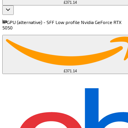
£371.14
find more on
cpus.gg
GPU (alternative) -
SFF Low profile Nvidia GeForce RTX
5050​​​​‌ ‍ ​‍​‍‌‍ ‌ ​‍‌‍‍‌‌‍‌ ‌‍‍‌‌‍ ‍​‍​‍​ ‍‍​‍​‍‌ ​ ‌‍​‌‌‍ ‍‌‍‍‌‌ ‌​‌ ‍‌​‍ ‍‌‍‍‌‌‍ ​‍​‍​‍ ​​‍​‍‌‍‍​‌ ​‍‌‍‌‌‌‍‌‍​‍​‍​ ‍‍​‍​‍​‍ ‌‍​‌‌‍‌​‌‍ ‌‌‍‍‌‌‍ ‍​‍ ‌‍‍‌‌‍ ‍‌ ‌​‌‍‌‌‌‍ ‍‌ ‌​​‍ ‌‍‌‌‌‍‌​‌‍‍‌‌ ‌​​‍ ‌‍ ‌‌‍ ‌‍‌​‌‍‌‌​ ‌‌ ​​‌ ​‍‌‍‌‌‌ ​ ‌‍‌‌‌‍ ‍‌ ‌​‌‍​‌‌ ‌​‌‍‍‌‌‍ ‌‍ ‍​ ‍ ‌‍‍‌‌‍‌​​ ‌​ ‌ ‌‍‌​​ ‍​​ ​‌‌‍‌‌​ ‌‌​ ​ ‌‍​‍​‍ ‌‌‍​ ​ ​​‌‍​‍​ ​ ​‍ ‌​ ‌​​ ​​‌‍​ ​ ‍‌​‍ ‌​ ‍​​ ‌‌​ ‌ ​ ‍‌​‍ ‌​ ​‌‌‍‌‍​ ‌​​ ‍​​ ‌​‌‍​ ‌‍​‍‌‍‌‍​ ‌​​ ‌​‌‍​ ​ ‌‍​ ‍ ‌ ‌​‌ ‍‌‌ ​​‌‍‌‌​ ‌‌‍‌ ‌ ​​‌ ‌‌​ ‍ ‌ ​​‌‍​‌‌ ‌​‌‍‍​​ ‌‌‍ ‍‌‍​‌‌‍ ‌‌‍‌‌​ ‌‍​‍‌‍​‌‌ ​ ‌‍‌‌‌‌‌‌‌ ​‍‌‍ ​​ ‌​‍‌‌​ ​‍‌​‌‍‌‍​‌‌‍‌​‌‍ ‌‌‍‍‌‌‍ ‍​‍‌‍‌‍‍‌‌‍‌​​ ‌​ ‌ ‌‍‌​​ ‍​​ ​‌‌‍‌‌​ ‌‌​ ​ ‌‍​‍​‍ ‌‌‍​ ​ ​​‌‍​‍​ ​ ​‍ ‌​ ‌​​ ​​‌‍​ ​ ‍‌​‍ ‌​ ‍​​ ‌‌​ ‌ ​ ‍‌​‍ ‌​ ​‌‌‍‌‍​ ‌​​ ‍​​ ‌​‌‍​ ‌‍​‍‌‍‌‍​ ‌​​ ‌​‌‍​ ​ ‌‍​‍‌‍‌ ‌​‌ ‍‌‌ ​​‌‍‌‌​ ‌‌‍‌ ‌ ​​‌ ‌‌​‍‌‍‌ ​​‌‍​‌‌ ‌​‌‍‍​​ ‌‌‍ ‍‌‍​‌‌‍ ‌‌‍‌‌​‍‌‍‌ ​​‌‍‌‌‌ ​‍‌ ​ ‌ ​​‌‍‌‌‌‍​ ‌ ‌​‌‍‍‌‌ ‌‍‌‍‌‌​ ‌‌ ​​‌ ‌‌‌‍​‍‌‍ ​‌‍‍‌‌ ​ ‌‍‍​‌‍‌‌‌‍‌​​‍​‍‌ ‌
£371.14