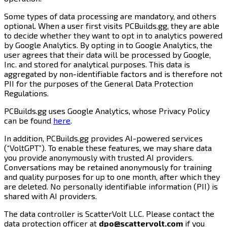
Some types of data processing are mandatory, and others
optional. When a user first visits PCBuilds.gg, they are able
to decide whether they want to opt in to analytics powered
by Google Analytics. By opting in to Google Analytics, the
user agrees that their data will be processed by Google,
Inc. and stored for analytical purposes. This data is
aggregated by non-identifiable factors and is therefore not
PII for the purposes of the General Data Protection
Regulations.​​​​‌ ‍ ​‍​‍‌‍ ‌ ​‍‌‍‍‌‌‍‌ ‌‍‍‌‌‍ ‍​‍​‍​ ‍‍​‍​‍‌ ​ ‌‍​‌‌‍ ‍‌‍‍‌‌ ‌​‌ ‍‌​‍ ‍‌‍‍‌‌‍ ​‍​‍​‍ ​​‍​‍‌‍‍​‌ ​‍‌‍‌‌‌‍‌‍​‍​‍​ ‍‍​‍​‍​‍ ‌‍​‌‌‍‌​‌‍ ‌‌‍‍‌‌‍ ‍​‍ ‌‍‍‌‌‍ ‍‌ ‌​‌‍‌‌‌‍ ‍‌ ‌​​‍ ‌‍‌‌‌‍‌​‌‍‍‌‌ ‌​​‍ ‌‍ ‌‌‍ ‌‍‌​‌‍‌‌​ ‌‌ ​​‌ ​‍‌‍‌‌‌ ​ ‌‍‌‌‌‍ ‍‌ ‌​‌‍​‌‌ ‌​‌‍‍‌‌‍ ‌‍ ‍​ ‍ ‌‍‍‌‌‍‌​​ ‌‌‍​ ‌‍​ ‌‍‌‌​ ‍‌​ ​‍​ ​‍​ ​ ‌‍​ ​‍ ‌​ ‌​‌‍​‍​ ​‍​ ‌‌​‍ ‌​ ‌​‌‍​ ‌‍‌‍​ ‌‍​‍ ‌​ ‍‌​ ​ ​ ​‌‌‍‌‌​‍ ‌​ ‍​​ ​‌​ ​‌‌‍‌‌​ ​​​ ‍​‌‍‌‍​ ​ ‌‍‌‌‌‍​‍​ ‍‌​ ​ ​ ‍ ‌ ‌​‌ ‍‌‌ ​​‌‍‌‌​ ‌‌ ​​‌‍​‌‌‍‌ ‌‍‌‌​ ‍ ‌ ​​‌‍​‌‌ ‌​‌‍‍​​ ‌‌‍​ ‌‍ ‌‍ ‍‌ ‌​‌‍‌‌‌‍ ‍‌ ‌​​‍‌‌​ ‌‌‌​​‍‌‌ ‌‍‍ ‌‍‌‌‌ ‍‌​‍‌‌​ ​ ‌​‌​​‍‌‌​ ​ ‌​‌​​‍‌‌​ ​‍​ ​‍‌‍‌‍​ ‌​‌‍​‌‌‍​‍​ ​​​ ​‌​ ‌‌​ ​​‌‍​‍​ ​‌​ ‌‌​ ‍​​‍‌‌​ ​‍​ ​‍​‍‌‌​ ‌‌‌​‌​​‍ ‍‌‍​ ‌‍‍​‌‍‍‌‌‍ ​‌‍‌​‌ ​‍‌‍‌‌‌‍ ‍​‍‌‌​ ‌‌‌​​‍‌‌ ‌‍‍ ‌‍‌‌‌ ‍‌​‍‌‌​ ​ ‌​‌​​‍‌‌​ ​ ‌​‌​​‍‌‌​ ​‍​ ​‍​ ‌‌‌‍​ ‌‍​‌​ ‌‍​ ‌ ‌‍​ ​ ‌​​ ​‌‌‍‌​‌‍‌​‌‍​‌‌‍‌‍​‍‌‌​ ​‍​ ​‍​‍‌‌​ ‌‌‌​‌​​‍ ‍‌ ‌​‌‍‌‌‌ ‍​‌ ‌​​ ‌‍​‍‌‍​‌‌ ​ ‌‍‌‌‌‌‌‌‌ ​‍‌‍ ​​ ‌​‍‌‌​ ​‍‌​‌‍‌‍​‌‌‍‌​‌‍ ‌‌‍‍‌‌‍ ‍​‍‌‍‌‍‍‌‌‍‌​​ ‌‌‍​ ‌‍​ ‌‍‌‌​ ‍‌​ ​‍​ ​‍​ ​ ‌‍​ ​‍ ‌​ ‌​‌‍​‍​ ​‍​ ‌‌​‍ ‌​ ‌​‌‍​ ‌‍‌‍​ ‌‍​‍ ‌​ ‍‌​ ​ ​ ​‌‌‍‌‌​‍ ‌​ ‍​​ ​‌​ ​‌‌‍‌‌​ ​​​ ‍​‌‍‌‍​ ​ ‌‍‌‌‌‍​‍​ ‍‌​ ​ ​‍‌‍‌ ‌​‌ ‍‌‌ ​​‌‍‌‌​ ‌‌ ​​‌‍​‌‌‍‌ ‌‍‌‌​‍‌‍‌ ​​‌‍​‌‌ ‌​‌‍‍​​ ‌‌‍​ ‌‍ ‌‍ ‍‌ ‌​‌‍‌‌‌‍ ‍‌ ‌​​‍‌‌​ ‌‌‌​​‍‌‌ ‌‍‍ ‌‍‌‌‌ ‍‌​‍‌‌​ ​ ‌​‌​​‍‌‌​ ​ ‌​‌​​‍‌‌​ ​‍​ ​‍‌‍‌‍​ ‌​‌‍​‌‌‍​‍​ ​​​ ​‌​ ‌‌​ ​​‌‍​‍​ ​‌​ ‌‌​ ‍​​‍‌‌​ ​‍​ ​‍​‍‌‌​ ‌‌‌​‌​​‍ ‍‌‍​ ‌‍‍​‌‍‍‌‌‍ ​‌‍‌​‌ ​‍‌‍‌‌‌‍ ‍​‍‌‌​ ‌‌‌​​‍‌‌ ‌‍‍ ‌‍‌‌‌ ‍‌​‍‌‌​ ​ ‌​‌​​‍‌‌​ ​ ‌​‌​​‍‌‌​ ​‍​ ​‍​ ‌‌‌‍​ ‌‍​‌​ ‌‍​ ‌ ‌‍​ ​ ‌​​ ​‌‌‍‌​‌‍‌​‌‍​‌‌‍‌‍​‍‌‌​ ​‍​ ​‍​‍‌‌​ ‌‌‌​‌​​‍ ‍‌ ‌​‌‍‌‌‌ ‍​‌ ‌​​‍‌‍‌ ​​‌‍‌‌‌ ​‍‌ ​ ‌ ​​‌‍‌‌‌‍​ ‌ ‌​‌‍‍‌‌ ‌‍‌‍‌‌​ ‌‌ ​​‌ ‌‌‌‍​‍‌‍ ​‌‍‍‌‌ ​ ‌‍‍​‌‍‌‌‌‍‌​​‍​‍‌ ‌
PCBuilds.gg uses Google Analytics, whose Privacy Policy
can be found ​​​​‌ ‍ ​‍​‍‌‍ ‌ ​‍‌‍‍‌‌‍‌ ‌‍‍‌‌‍ ‍​‍​‍​ ‍‍​‍​‍‌ ​ ‌‍​‌‌‍ ‍‌‍‍‌‌ ‌​‌ ‍‌​‍ ‍‌‍‍‌‌‍ ​‍​‍​‍ ​​‍​‍‌‍‍​‌ ​‍‌‍‌‌‌‍‌‍​‍​‍​ ‍‍​‍​‍​‍ ‌‍​‌‌‍‌​‌‍ ‌‌‍‍‌‌‍ ‍​‍ ‌‍‍‌‌‍ ‍‌ ‌​‌‍‌‌‌‍ ‍‌ ‌​​‍ ‌‍‌‌‌‍‌​‌‍‍‌‌ ‌​​‍ ‌‍ ‌‌‍ ‌‍‌​‌‍‌‌​ ‌‌ ​​‌ ​‍‌‍‌‌‌ ​ ‌‍‌‌‌‍ ‍‌ ‌​‌‍​‌‌ ‌​‌‍‍‌‌‍ ‌‍ ‍​ ‍ ‌‍‍‌‌‍‌​​ ‌‌‍​ ‌‍​ ‌‍‌‌​ ‍‌​ ​‍​ ​‍​ ​ ‌‍​ ​‍ ‌​ ‌​‌‍​‍​ ​‍​ ‌‌​‍ ‌​ ‌​‌‍​ ‌‍‌‍​ ‌‍​‍ ‌​ ‍‌​ ​ ​ ​‌‌‍‌‌​‍ ‌​ ‍​​ ​‌​ ​‌‌‍‌‌​ ​​​ ‍​‌‍‌‍​ ​ ‌‍‌‌‌‍​‍​ ‍‌​ ​ ​ ‍ ‌ ‌​‌ ‍‌‌ ​​‌‍‌‌​ ‌‌ ​​‌‍​‌‌‍‌ ‌‍‌‌​ ‍ ‌ ​​‌‍​‌‌ ‌​‌‍‍​​ ‌‌‍​ ‌‍ ‌‍ ‍‌ ‌​‌‍‌‌‌‍ ‍‌ ‌​​‍‌‌​ ‌‌‌​​‍‌‌ ‌‍‍ ‌‍‌‌‌ ‍‌​‍‌‌​ ​ ‌​‌​​‍‌‌​ ​ ‌​‌​​‍‌‌​ ​‍​ ​‍​ ​‌​ ‌​​ ​​​ ‍‌‌‍​‌​ ‌‍​ ​‌​ ​‍‌‍​ ​ ‌‍​ ‌‍​ ‍‌​‍‌‌​ ​‍​ ​‍​‍‌‌​ ‌‌‌​‌​​‍ ‍‌‍​ ‌‍‍​‌‍‍‌‌‍ ​‌‍‌​‌ ​‍‌‍‌‌‌‍ ‍​‍‌‌​ ‌‌‌​​‍‌‌ ‌‍‍ ‌‍‌‌‌ ‍‌​‍‌‌​ ​ ‌​‌​​‍‌‌​ ​ ‌​‌​​‍‌‌​ ​‍​ ​‍‌‍‌‍​ ​​‌‍​ ‌‍​‍‌‍​ ​ ‍‌‌‍‌​​ ‍‌‌‍​ ​ ‌‌​ ‌​‌‍‌​​‍‌‌​ ​‍​ ​‍​‍‌‌​ ‌‌‌​‌​​‍ ‍‌ ‌​‌‍‌‌‌ ‍​‌ ‌​​ ‌‍​‍‌‍​‌‌ ​ ‌‍‌‌‌‌‌‌‌ ​‍‌‍ ​​ ‌​‍‌‌​ ​‍‌​‌‍‌‍​‌‌‍‌​‌‍ ‌‌‍‍‌‌‍ ‍​‍‌‍‌‍‍‌‌‍‌​​ ‌‌‍​ ‌‍​ ‌‍‌‌​ ‍‌​ ​‍​ ​‍​ ​ ‌‍​ ​‍ ‌​ ‌​‌‍​‍​ ​‍​ ‌‌​‍ ‌​ ‌​‌‍​ ‌‍‌‍​ ‌‍​‍ ‌​ ‍‌​ ​ ​ ​‌‌‍‌‌​‍ ‌​ ‍​​ ​‌​ ​‌‌‍‌‌​ ​​​ ‍​‌‍‌‍​ ​ ‌‍‌‌‌‍​‍​ ‍‌​ ​ ​‍‌‍‌ ‌​‌ ‍‌‌ ​​‌‍‌‌​ ‌‌ ​​‌‍​‌‌‍‌ ‌‍‌‌​‍‌‍‌ ​​‌‍​‌‌ ‌​‌‍‍​​ ‌‌‍​ ‌‍ ‌‍ ‍‌ ‌​‌‍‌‌‌‍ ‍‌ ‌​​‍‌‌​ ‌‌‌​​‍‌‌ ‌‍‍ ‌‍‌‌‌ ‍‌​‍‌‌​ ​ ‌​‌​​‍‌‌​ ​ ‌​‌​​‍‌‌​ ​‍​ ​‍​ ​‌​ ‌​​ ​​​ ‍‌‌‍​‌​ ‌‍​ ​‌​ ​‍‌‍​ ​ ‌‍​ ‌‍​ ‍‌​‍‌‌​ ​‍​ ​‍​‍‌‌​ ‌‌‌​‌​​‍ ‍‌‍​ ‌‍‍​‌‍‍‌‌‍ ​‌‍‌​‌ ​‍‌‍‌‌‌‍ ‍​‍‌‌​ ‌‌‌​​‍‌‌ ‌‍‍ ‌‍‌‌‌ ‍‌​‍‌‌​ ​ ‌​‌​​‍‌‌​ ​ ‌​‌​​‍‌‌​ ​‍​ ​‍‌‍‌‍​ ​​‌‍​ ‌‍​‍‌‍​ ​ ‍‌‌‍‌​​ ‍‌‌‍​ ​ ‌‌​ ‌​‌‍‌​​‍‌‌​ ​‍​ ​‍​‍‌‌​ ‌‌‌​‌​​‍ ‍‌ ‌​‌‍‌‌‌ ‍​‌ ‌​​‍‌‍‌ ​​‌‍‌‌‌ ​‍‌ ​ ‌ ​​‌‍‌‌‌‍​ ‌ ‌​‌‍‍‌‌ ‌‍‌‍‌‌​ ‌‌ ​​‌ ‌‌‌‍​‍‌‍ ​‌‍‍‌‌ ​ ‌‍‍​‌‍‌‌‌‍‌​​‍​‍‌ ‌
here​​​​‌ ‍ ​‍​‍‌‍ ‌ ​‍‌‍‍‌‌‍‌ ‌‍‍‌‌‍ ‍​‍​‍​ ‍‍​‍​‍‌ ​ ‌‍​‌‌‍ ‍‌‍‍‌‌ ‌​‌ ‍‌​‍ ‍‌‍‍‌‌‍ ​‍​‍​‍ ​​‍​‍‌‍‍​‌ ​‍‌‍‌‌‌‍‌‍​‍​‍​ ‍‍​‍​‍​‍ ‌‍​‌‌‍‌​‌‍ ‌‌‍‍‌‌‍ ‍​‍ ‌‍‍‌‌‍ ‍‌ ‌​‌‍‌‌‌‍ ‍‌ ‌​​‍ ‌‍‌‌‌‍‌​‌‍‍‌‌ ‌​​‍ ‌‍ ‌‌‍ ‌‍‌​‌‍‌‌​ ‌‌ ​​‌ ​‍‌‍‌‌‌ ​ ‌‍‌‌‌‍ ‍‌ ‌​‌‍​‌‌ ‌​‌‍‍‌‌‍ ‌‍ ‍​ ‍ ‌‍‍‌‌‍‌​​ ‌‌‍​ ‌‍​ ‌‍‌‌​ ‍‌​ ​‍​ ​‍​ ​ ‌‍​ ​‍ ‌​ ‌​‌‍​‍​ ​‍​ ‌‌​‍ ‌​ ‌​‌‍​ ‌‍‌‍​ ‌‍​‍ ‌​ ‍‌​ ​ ​ ​‌‌‍‌‌​‍ ‌​ ‍​​ ​‌​ ​‌‌‍‌‌​ ​​​ ‍​‌‍‌‍​ ​ ‌‍‌‌‌‍​‍​ ‍‌​ ​ ​ ‍ ‌ ‌​‌ ‍‌‌ ​​‌‍‌‌​ ‌‌ ​​‌‍​‌‌‍‌ ‌‍‌‌​ ‍ ‌ ​​‌‍​‌‌ ‌​‌‍‍​​ ‌‌‍​ ‌‍ ‌‍ ‍‌ ‌​‌‍‌‌‌‍ ‍‌ ‌​​‍‌‌​ ‌‌‌​​‍‌‌ ‌‍‍ ‌‍‌‌‌ ‍‌​‍‌‌​ ​ ‌​‌​​‍‌‌​ ​ ‌​‌​​‍‌‌​ ​‍​ ​‍​ ​‌​ ‌​​ ​​​ ‍‌‌‍​‌​ ‌‍​ ​‌​ ​‍‌‍​ ​ ‌‍​ ‌‍​ ‍‌​‍‌‌​ ​‍​ ​‍​‍‌‌​ ‌‌‌​‌​​‍ ‍‌‍​ ‌‍‍​‌‍‍‌‌‍ ​‌‍‌​‌ ​‍‌‍‌‌‌‍ ‍​‍‌‌​ ‌‌‌​​‍‌‌ ‌‍‍ ‌‍‌‌‌ ‍‌​‍‌‌​ ​ ‌​‌​​‍‌‌​ ​ ‌​‌​​‍‌‌​ ​‍​ ​‍​ ​​‌‍​‌‌‍​ ​ ‌‌​ ‌‍​ ​ ​ ‌​‌‍‌‍‌‍​‍‌‍‌‍​ ​ ‌‍‌​​‍‌‌​ ​‍​ ​‍​‍‌‌​ ‌‌‌​‌​​‍ ‍‌ ‌​‌‍‌‌‌ ‍​‌ ‌​​ ‌‍​‍‌‍​‌‌ ​ ‌‍‌‌‌‌‌‌‌ ​‍‌‍ ​​ ‌​‍‌‌​ ​‍‌​‌‍‌‍​‌‌‍‌​‌‍ ‌‌‍‍‌‌‍ ‍​‍‌‍‌‍‍‌‌‍‌​​ ‌‌‍​ ‌‍​ ‌‍‌‌​ ‍‌​ ​‍​ ​‍​ ​ ‌‍​ ​‍ ‌​ ‌​‌‍​‍​ ​‍​ ‌‌​‍ ‌​ ‌​‌‍​ ‌‍‌‍​ ‌‍​‍ ‌​ ‍‌​ ​ ​ ​‌‌‍‌‌​‍ ‌​ ‍​​ ​‌​ ​‌‌‍‌‌​ ​​​ ‍​‌‍‌‍​ ​ ‌‍‌‌‌‍​‍​ ‍‌​ ​ ​‍‌‍‌ ‌​‌ ‍‌‌ ​​‌‍‌‌​ ‌‌ ​​‌‍​‌‌‍‌ ‌‍‌‌​‍‌‍‌ ​​‌‍​‌‌ ‌​‌‍‍​​ ‌‌‍​ ‌‍ ‌‍ ‍‌ ‌​‌‍‌‌‌‍ ‍‌ ‌​​‍‌‌​ ‌‌‌​​‍‌‌ ‌‍‍ ‌‍‌‌‌ ‍‌​‍‌‌​ ​ ‌​‌​​‍‌‌​ ​ ‌​‌​​‍‌‌​ ​‍​ ​‍​ ​‌​ ‌​​ ​​​ ‍‌‌‍​‌​ ‌‍​ ​‌​ ​‍‌‍​ ​ ‌‍​ ‌‍​ ‍‌​‍‌‌​ ​‍​ ​‍​‍‌‌​ ‌‌‌​‌​​‍ ‍‌‍​ ‌‍‍​‌‍‍‌‌‍ ​‌‍‌​‌ ​‍‌‍‌‌‌‍ ‍​‍‌‌​ ‌‌‌​​‍‌‌ ‌‍‍ ‌‍‌‌‌ ‍‌​‍‌‌​ ​ ‌​‌​​‍‌‌​ ​ ‌​‌​​‍‌‌​ ​‍​ ​‍​ ​​‌‍​‌‌‍​ ​ ‌‌​ ‌‍​ ​ ​ ‌​‌‍‌‍‌‍​‍‌‍‌‍​ ​ ‌‍‌​​‍‌‌​ ​‍​ ​‍​‍‌‌​ ‌‌‌​‌​​‍ ‍‌ ‌​‌‍‌‌‌ ‍​‌ ‌​​‍‌‍‌ ​​‌‍‌‌‌ ​‍‌ ​ ‌ ​​‌‍‌‌‌‍​ ‌ ‌​‌‍‍‌‌ ‌‍‌‍‌‌​ ‌‌ ​​‌ ‌‌‌‍​‍‌‍ ​‌‍‍‌‌ ​ ‌‍‍​‌‍‌‌‌‍‌​​‍​‍‌ ‌
. ​​​​‌ ‍ ​‍​‍‌‍ ‌ ​‍‌‍‍‌‌‍‌ ‌‍‍‌‌‍ ‍​‍​‍​ ‍‍​‍​‍‌ ​ ‌‍​‌‌‍ ‍‌‍‍‌‌ ‌​‌ ‍‌​‍ ‍‌‍‍‌‌‍ ​‍​‍​‍ ​​‍​‍‌‍‍​‌ ​‍‌‍‌‌‌‍‌‍​‍​‍​ ‍‍​‍​‍​‍ ‌‍​‌‌‍‌​‌‍ ‌‌‍‍‌‌‍ ‍​‍ ‌‍‍‌‌‍ ‍‌ ‌​‌‍‌‌‌‍ ‍‌ ‌​​‍ ‌‍‌‌‌‍‌​‌‍‍‌‌ ‌​​‍ ‌‍ ‌‌‍ ‌‍‌​‌‍‌‌​ ‌‌ ​​‌ ​‍‌‍‌‌‌ ​ ‌‍‌‌‌‍ ‍‌ ‌​‌‍​‌‌ ‌​‌‍‍‌‌‍ ‌‍ ‍​ ‍ ‌‍‍‌‌‍‌​​ ‌‌‍​ ‌‍​ ‌‍‌‌​ ‍‌​ ​‍​ ​‍​ ​ ‌‍​ ​‍ ‌​ ‌​‌‍​‍​ ​‍​ ‌‌​‍ ‌​ ‌​‌‍​ ‌‍‌‍​ ‌‍​‍ ‌​ ‍‌​ ​ ​ ​‌‌‍‌‌​‍ ‌​ ‍​​ ​‌​ ​‌‌‍‌‌​ ​​​ ‍​‌‍‌‍​ ​ ‌‍‌‌‌‍​‍​ ‍‌​ ​ ​ ‍ ‌ ‌​‌ ‍‌‌ ​​‌‍‌‌​ ‌‌ ​​‌‍​‌‌‍‌ ‌‍‌‌​ ‍ ‌ ​​‌‍​‌‌ ‌​‌‍‍​​ ‌‌‍​ ‌‍ ‌‍ ‍‌ ‌​‌‍‌‌‌‍ ‍‌ ‌​​‍‌‌​ ‌‌‌​​‍‌‌ ‌‍‍ ‌‍‌‌‌ ‍‌​‍‌‌​ ​ ‌​‌​​‍‌‌​ ​ ‌​‌​​‍‌‌​ ​‍​ ​‍​ ​‌​ ‌​​ ​​​ ‍‌‌‍​‌​ ‌‍​ ​‌​ ​‍‌‍​ ​ ‌‍​ ‌‍​ ‍‌​‍‌‌​ ​‍​ ​‍​‍‌‌​ ‌‌‌​‌​​‍ ‍‌‍​ ‌‍‍​‌‍‍‌‌‍ ​‌‍‌​‌ ​‍‌‍‌‌‌‍ ‍​‍‌‌​ ‌‌‌​​‍‌‌ ‌‍‍ ‌‍‌‌‌ ‍‌​‍‌‌​ ​ ‌​‌​​‍‌‌​ ​ ‌​‌​​‍‌‌​ ​‍​ ​‍​ ‌ ​ ‌‍‌‍​‌‌‍‌‌‌‍​‍​ ‌ ​ ‌‌​ ‌‍​ ​​​ ‍‌​ ‍‌​ ‌ ​‍‌‌​ ​‍​ ​‍​‍‌‌​ ‌‌‌​‌​​‍ ‍‌ ‌​‌‍‌‌‌ ‍​‌ ‌​​ ‌‍​‍‌‍​‌‌ ​ ‌‍‌‌‌‌‌‌‌ ​‍‌‍ ​​ ‌​‍‌‌​ ​‍‌​‌‍‌‍​‌‌‍‌​‌‍ ‌‌‍‍‌‌‍ ‍​‍‌‍‌‍‍‌‌‍‌​​ ‌‌‍​ ‌‍​ ‌‍‌‌​ ‍‌​ ​‍​ ​‍​ ​ ‌‍​ ​‍ ‌​ ‌​‌‍​‍​ ​‍​ ‌‌​‍ ‌​ ‌​‌‍​ ‌‍‌‍​ ‌‍​‍ ‌​ ‍‌​ ​ ​ ​‌‌‍‌‌​‍ ‌​ ‍​​ ​‌​ ​‌‌‍‌‌​ ​​​ ‍​‌‍‌‍​ ​ ‌‍‌‌‌‍​‍​ ‍‌​ ​ ​‍‌‍‌ ‌​‌ ‍‌‌ ​​‌‍‌‌​ ‌‌ ​​‌‍​‌‌‍‌ ‌‍‌‌​‍‌‍‌ ​​‌‍​‌‌ ‌​‌‍‍​​ ‌‌‍​ ‌‍ ‌‍ ‍‌ ‌​‌‍‌‌‌‍ ‍‌ ‌​​‍‌‌​ ‌‌‌​​‍‌‌ ‌‍‍ ‌‍‌‌‌ ‍‌​‍‌‌​ ​ ‌​‌​​‍‌‌​ ​ ‌​‌​​‍‌‌​ ​‍​ ​‍​ ​‌​ ‌​​ ​​​ ‍‌‌‍​‌​ ‌‍​ ​‌​ ​‍‌‍​ ​ ‌‍​ ‌‍​ ‍‌​‍‌‌​ ​‍​ ​‍​‍‌‌​ ‌‌‌​‌​​‍ ‍‌‍​ ‌‍‍​‌‍‍‌‌‍ ​‌‍‌​‌ ​‍‌‍‌‌‌‍ ‍​‍‌‌​ ‌‌‌​​‍‌‌ ‌‍‍ ‌‍‌‌‌ ‍‌​‍‌‌​ ​ ‌​‌​​‍‌‌​ ​ ‌​‌​​‍‌‌​ ​‍​ ​‍​ ‌ ​ ‌‍‌‍​‌‌‍‌‌‌‍​‍​ ‌ ​ ‌‌​ ‌‍​ ​​​ ‍‌​ ‍‌​ ‌ ​‍‌‌​ ​‍​ ​‍​‍‌‌​ ‌‌‌​‌​​‍ ‍‌ ‌​‌‍‌‌‌ ‍​‌ ‌​​‍‌‍‌ ​​‌‍‌‌‌ ​‍‌ ​ ‌ ​​‌‍‌‌‌‍​ ‌ ‌​‌‍‍‌‌ ‌‍‌‍‌‌​ ‌‌ ​​‌ ‌‌‌‍​‍‌‍ ​‌‍‍‌‌ ​ ‌‍‍​‌‍‌‌‌‍‌​​‍​‍‌ ‌
In addition, PCBuilds.gg provides AI-powered services
(“VoltGPT”). To enable these features, we may share data
you provide anonymously with trusted AI providers.
Conversations may be retained anonymously for training
and quality purposes for up to one month, after which they
are deleted. No personally identifiable information (PII) is
shared with AI providers.​​​​‌ ‍ ​‍​‍‌‍ ‌ ​‍‌‍‍‌‌‍‌ ‌‍‍‌‌‍ ‍​‍​‍​ ‍‍​‍​‍‌ ​ ‌‍​‌‌‍ ‍‌‍‍‌‌ ‌​‌ ‍‌​‍ ‍‌‍‍‌‌‍ ​‍​‍​‍ ​​‍​‍‌‍‍​‌ ​‍‌‍‌‌‌‍‌‍​‍​‍​ ‍‍​‍​‍​‍ ‌‍​‌‌‍‌​‌‍ ‌‌‍‍‌‌‍ ‍​‍ ‌‍‍‌‌‍ ‍‌ ‌​‌‍‌‌‌‍ ‍‌ ‌​​‍ ‌‍‌‌‌‍‌​‌‍‍‌‌ ‌​​‍ ‌‍ ‌‌‍ ‌‍‌​‌‍‌‌​ ‌‌ ​​‌ ​‍‌‍‌‌‌ ​ ‌‍‌‌‌‍ ‍‌ ‌​‌‍​‌‌ ‌​‌‍‍‌‌‍ ‌‍ ‍​ ‍ ‌‍‍‌‌‍‌​​ ‌‌‍​ ‌‍​ ‌‍‌‌​ ‍‌​ ​‍​ ​‍​ ​ ‌‍​ ​‍ ‌​ ‌​‌‍​‍​ ​‍​ ‌‌​‍ ‌​ ‌​‌‍​ ‌‍‌‍​ ‌‍​‍ ‌​ ‍‌​ ​ ​ ​‌‌‍‌‌​‍ ‌​ ‍​​ ​‌​ ​‌‌‍‌‌​ ​​​ ‍​‌‍‌‍​ ​ ‌‍‌‌‌‍​‍​ ‍‌​ ​ ​ ‍ ‌ ‌​‌ ‍‌‌ ​​‌‍‌‌​ ‌‌ ​​‌‍​‌‌‍‌ ‌‍‌‌​ ‍ ‌ ​​‌‍​‌‌ ‌​‌‍‍​​ ‌‌‍​ ‌‍ ‌‍ ‍‌ ‌​‌‍‌‌‌‍ ‍‌ ‌​​‍‌‌​ ‌‌‌​​‍‌‌ ‌‍‍ ‌‍‌‌‌ ‍‌​‍‌‌​ ​ ‌​‌​​‍‌‌​ ​ ‌​‌​​‍‌‌​ ​‍​ ​‍​ ‌‌‌‍​‍​ ​ ​ ‍‌‌‍​‌​ ‌‍​ ‌‌‌‍​ ​ ​‍​ ‍‌​ ‌​‌‍​‍​‍‌‌​ ​‍​ ​‍​‍‌‌​ ‌‌‌​‌​​‍ ‍‌‍​ ‌‍‍​‌‍‍‌‌‍ ​‌‍‌​‌ ​‍‌‍‌‌‌‍ ‍​‍‌‌​ ‌‌‌​​‍‌‌ ‌‍‍ ‌‍‌‌‌ ‍‌​‍‌‌​ ​ ‌​‌​​‍‌‌​ ​ ‌​‌​​‍‌‌​ ​‍​ ​‍​ ‌ ​ ​‍​ ​ ​ ‍​‌‍​‌​ ​ ‌‍​‍​ ​‌‌‍​‌​ ​​​ ‌‍‌‍‌​​‍‌‌​ ​‍​ ​‍​‍‌‌​ ‌‌‌​‌​​‍ ‍‌ ‌​‌‍‌‌‌ ‍​‌ ‌​​ ‌‍​‍‌‍​‌‌ ​ ‌‍‌‌‌‌‌‌‌ ​‍‌‍ ​​ ‌​‍‌‌​ ​‍‌​‌‍‌‍​‌‌‍‌​‌‍ ‌‌‍‍‌‌‍ ‍​‍‌‍‌‍‍‌‌‍‌​​ ‌‌‍​ ‌‍​ ‌‍‌‌​ ‍‌​ ​‍​ ​‍​ ​ ‌‍​ ​‍ ‌​ ‌​‌‍​‍​ ​‍​ ‌‌​‍ ‌​ ‌​‌‍​ ‌‍‌‍​ ‌‍​‍ ‌​ ‍‌​ ​ ​ ​‌‌‍‌‌​‍ ‌​ ‍​​ ​‌​ ​‌‌‍‌‌​ ​​​ ‍​‌‍‌‍​ ​ ‌‍‌‌‌‍​‍​ ‍‌​ ​ ​‍‌‍‌ ‌​‌ ‍‌‌ ​​‌‍‌‌​ ‌‌ ​​‌‍​‌‌‍‌ ‌‍‌‌​‍‌‍‌ ​​‌‍​‌‌ ‌​‌‍‍​​ ‌‌‍​ ‌‍ ‌‍ ‍‌ ‌​‌‍‌‌‌‍ ‍‌ ‌​​‍‌‌​ ‌‌‌​​‍‌‌ ‌‍‍ ‌‍‌‌‌ ‍‌​‍‌‌​ ​ ‌​‌​​‍‌‌​ ​ ‌​‌​​‍‌‌​ ​‍​ ​‍​ ‌‌‌‍​‍​ ​ ​ ‍‌‌‍​‌​ ‌‍​ ‌‌‌‍​ ​ ​‍​ ‍‌​ ‌​‌‍​‍​‍‌‌​ ​‍​ ​‍​‍‌‌​ ‌‌‌​‌​​‍ ‍‌‍​ ‌‍‍​‌‍‍‌‌‍ ​‌‍‌​‌ ​‍‌‍‌‌‌‍ ‍​‍‌‌​ ‌‌‌​​‍‌‌ ‌‍‍ ‌‍‌‌‌ ‍‌​‍‌‌​ ​ ‌​‌​​‍‌‌​ ​ ‌​‌​​‍‌‌​ ​‍​ ​‍​ ‌ ​ ​‍​ ​ ​ ‍​‌‍​‌​ ​ ‌‍​‍​ ​‌‌‍​‌​ ​​​ ‌‍‌‍‌​​‍‌‌​ ​‍​ ​‍​‍‌‌​ ‌‌‌​‌​​‍ ‍‌ ‌​‌‍‌‌‌ ‍​‌ ‌​​‍‌‍‌ ​​‌‍‌‌‌ ​‍‌ ​ ‌ ​​‌‍‌‌‌‍​ ‌ ‌​‌‍‍‌‌ ‌‍‌‍‌‌​ ‌‌ ​​‌ ‌‌‌‍​‍‌‍ ​‌‍‍‌‌ ​ ‌‍‍​‌‍‌‌‌‍‌​​‍​‍‌ ‌
The data controller is ScatterVolt LLC. Please contact the
data protection officer at ​​​​‌ ‍ ​‍​‍‌‍ ‌ ​‍‌‍‍‌‌‍‌ ‌‍‍‌‌‍ ‍​‍​‍​ ‍‍​‍​‍‌ ​ ‌‍​‌‌‍ ‍‌‍‍‌‌ ‌​‌ ‍‌​‍ ‍‌‍‍‌‌‍ ​‍​‍​‍ ​​‍​‍‌‍‍​‌ ​‍‌‍‌‌‌‍‌‍​‍​‍​ ‍‍​‍​‍​‍ ‌‍​‌‌‍‌​‌‍ ‌‌‍‍‌‌‍ ‍​‍ ‌‍‍‌‌‍ ‍‌ ‌​‌‍‌‌‌‍ ‍‌ ‌​​‍ ‌‍‌‌‌‍‌​‌‍‍‌‌ ‌​​‍ ‌‍ ‌‌‍ ‌‍‌​‌‍‌‌​ ‌‌ ​​‌ ​‍‌‍‌‌‌ ​ ‌‍‌‌‌‍ ‍‌ ‌​‌‍​‌‌ ‌​‌‍‍‌‌‍ ‌‍ ‍​ ‍ ‌‍‍‌‌‍‌​​ ‌‌‍​ ‌‍​ ‌‍‌‌​ ‍‌​ ​‍​ ​‍​ ​ ‌‍​ ​‍ ‌​ ‌​‌‍​‍​ ​‍​ ‌‌​‍ ‌​ ‌​‌‍​ ‌‍‌‍​ ‌‍​‍ ‌​ ‍‌​ ​ ​ ​‌‌‍‌‌​‍ ‌​ ‍​​ ​‌​ ​‌‌‍‌‌​ ​​​ ‍​‌‍‌‍​ ​ ‌‍‌‌‌‍​‍​ ‍‌​ ​ ​ ‍ ‌ ‌​‌ ‍‌‌ ​​‌‍‌‌​ ‌‌ ​​‌‍​‌‌‍‌ ‌‍‌‌​ ‍ ‌ ​​‌‍​‌‌ ‌​‌‍‍​​ ‌‌‍​ ‌‍ ‌‍ ‍‌ ‌​‌‍‌‌‌‍ ‍‌ ‌​​‍‌‌​ ‌‌‌​​‍‌‌ ‌‍‍ ‌‍‌‌‌ ‍‌​‍‌‌​ ​ ‌​‌​​‍‌‌​ ​ ‌​‌​​‍‌‌​ ​‍​ ​‍​ ​ ‌‍‌​‌‍‌‍‌‍‌‌​ ‍‌​ ‌​​ ​ ​ ​ ​ ​​‌‍​ ‌‍‌‌​ ‌‍​‍‌‌​ ​‍​ ​‍​‍‌‌​ ‌‌‌​‌​​‍ ‍‌‍​ ‌‍‍​‌‍‍‌‌‍ ​‌‍‌​‌ ​‍‌‍‌‌‌‍ ‍​‍‌‌​ ‌‌‌​​‍‌‌ ‌‍‍ ‌‍‌‌‌ ‍‌​‍‌‌​ ​ ‌​‌​​‍‌‌​ ​ ‌​‌​​‍‌‌​ ​‍​ ​‍‌‍​‍​ ‌‍​ ‌‌‌‍​‍‌‍‌​​ ​​​ ‌​​ ‌​‌‍‌‌‌‍​‌​ ​​‌‍‌‍​‍‌‌​ ​‍​ ​‍​‍‌‌​ ‌‌‌​‌​​‍ ‍‌ ‌​‌‍‌‌‌ ‍​‌ ‌​​ ‌‍​‍‌‍​‌‌ ​ ‌‍‌‌‌‌‌‌‌ ​‍‌‍ ​​ ‌​‍‌‌​ ​‍‌​‌‍‌‍​‌‌‍‌​‌‍ ‌‌‍‍‌‌‍ ‍​‍‌‍‌‍‍‌‌‍‌​​ ‌‌‍​ ‌‍​ ‌‍‌‌​ ‍‌​ ​‍​ ​‍​ ​ ‌‍​ ​‍ ‌​ ‌​‌‍​‍​ ​‍​ ‌‌​‍ ‌​ ‌​‌‍​ ‌‍‌‍​ ‌‍​‍ ‌​ ‍‌​ ​ ​ ​‌‌‍‌‌​‍ ‌​ ‍​​ ​‌​ ​‌‌‍‌‌​ ​​​ ‍​‌‍‌‍​ ​ ‌‍‌‌‌‍​‍​ ‍‌​ ​ ​‍‌‍‌ ‌​‌ ‍‌‌ ​​‌‍‌‌​ ‌‌ ​​‌‍​‌‌‍‌ ‌‍‌‌​‍‌‍‌ ​​‌‍​‌‌ ‌​‌‍‍​​ ‌‌‍​ ‌‍ ‌‍ ‍‌ ‌​‌‍‌‌‌‍ ‍‌ ‌​​‍‌‌​ ‌‌‌​​‍‌‌ ‌‍‍ ‌‍‌‌‌ ‍‌​‍‌‌​ ​ ‌​‌​​‍‌‌​ ​ ‌​‌​​‍‌‌​ ​‍​ ​‍​ ​ ‌‍‌​‌‍‌‍‌‍‌‌​ ‍‌​ ‌​​ ​ ​ ​ ​ ​​‌‍​ ‌‍‌‌​ ‌‍​‍‌‌​ ​‍​ ​‍​‍‌‌​ ‌‌‌​‌​​‍ ‍‌‍​ ‌‍‍​‌‍‍‌‌‍ ​‌‍‌​‌ ​‍‌‍‌‌‌‍ ‍​‍‌‌​ ‌‌‌​​‍‌‌ ‌‍‍ ‌‍‌‌‌ ‍‌​‍‌‌​ ​ ‌​‌​​‍‌‌​ ​ ‌​‌​​‍‌‌​ ​‍​ ​‍‌‍​‍​ ‌‍​ ‌‌‌‍​‍‌‍‌​​ ​​​ ‌​​ ‌​‌‍‌‌‌‍​‌​ ​​‌‍‌‍​‍‌‌​ ​‍​ ​‍​‍‌‌​ ‌‌‌​‌​​‍ ‍‌ ‌​‌‍‌‌‌ ‍​‌ ‌​​‍‌‍‌ ​​‌‍‌‌‌ ​‍‌ ​ ‌ ​​‌‍‌‌‌‍​ ‌ ‌​‌‍‍‌‌ ‌‍‌‍‌‌​ ‌‌ ​​‌ ‌‌‌‍​‍‌‍ ​‌‍‍‌‌ ​ ‌‍‍​‌‍‌‌‌‍‌​​‍​‍‌ ‌
dpo@scattervolt.com
if you