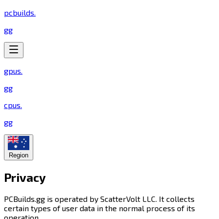
pcbuilds
.
gg
gpus
.
gg
cpus
.
gg
Region
Privacy​​​​‌ ‍ ​‍​‍‌‍ ‌ ​‍‌‍‍‌‌‍‌ ‌‍‍‌‌‍ ‍​‍​‍​ ‍‍​‍​‍‌ ​ ‌‍​‌‌‍ ‍‌‍‍‌‌ ‌​‌ ‍‌​‍ ‍‌‍‍‌‌‍ ​‍​‍​‍ ​​‍​‍‌‍‍​‌ ​‍‌‍‌‌‌‍‌‍​‍​‍​ ‍‍​‍​‍​‍ ‌‍​‌‌‍‌​‌‍ ‌‌‍‍‌‌‍ ‍​‍ ‌‍‍‌‌‍ ‍‌ ‌​‌‍‌‌‌‍ ‍‌ ‌​​‍ ‌‍‌‌‌‍‌​‌‍‍‌‌ ‌​​‍ ‌‍ ‌‌‍ ‌‍‌​‌‍‌‌​ ‌‌ ​​‌ ​‍‌‍‌‌‌ ​ ‌‍‌‌‌‍ ‍‌ ‌​‌‍​‌‌ ‌​‌‍‍‌‌‍ ‌‍ ‍​ ‍ ‌‍‍‌‌‍‌​​ ‌‌‍​ ‌‍​ ‌‍‌‌​ ‍‌​ ​‍​ ​‍​ ​ ‌‍​ ​‍ ‌​ ‌​‌‍​‍​ ​‍​ ‌‌​‍ ‌​ ‌​‌‍​ ‌‍‌‍​ ‌‍​‍ ‌​ ‍‌​ ​ ​ ​‌‌‍‌‌​‍ ‌​ ‍​​ ​‌​ ​‌‌‍‌‌​ ​​​ ‍​‌‍‌‍​ ​ ‌‍‌‌‌‍​‍​ ‍‌​ ​ ​ ‍ ‌ ‌​‌ ‍‌‌ ​​‌‍‌‌​ ‌‌ ​​‌‍​‌‌‍‌ ‌‍‌‌​ ‍ ‌ ​​‌‍​‌‌ ‌​‌‍‍​​ ‌‌‍ ‍‌‍​‌‌‍ ‌‌‍‌‌​ ‌‍​‍‌‍​‌‌ ​ ‌‍‌‌‌‌‌‌‌ ​‍‌‍ ​​ ‌​‍‌‌​ ​‍‌​‌‍‌‍​‌‌‍‌​‌‍ ‌‌‍‍‌‌‍ ‍​‍‌‍‌‍‍‌‌‍‌​​ ‌‌‍​ ‌‍​ ‌‍‌‌​ ‍‌​ ​‍​ ​‍​ ​ ‌‍​ ​‍ ‌​ ‌​‌‍​‍​ ​‍​ ‌‌​‍ ‌​ ‌​‌‍​ ‌‍‌‍​ ‌‍​‍ ‌​ ‍‌​ ​ ​ ​‌‌‍‌‌​‍ ‌​ ‍​​ ​‌​ ​‌‌‍‌‌​ ​​​ ‍​‌‍‌‍​ ​ ‌‍‌‌‌‍​‍​ ‍‌​ ​ ​‍‌‍‌ ‌​‌ ‍‌‌ ​​‌‍‌‌​ ‌‌ ​​‌‍​‌‌‍‌ ‌‍‌‌​‍‌‍‌ ​​‌‍​‌‌ ‌​‌‍‍​​ ‌‌‍ ‍‌‍​‌‌‍ ‌‌‍‌‌​‍‌‍‌ ​​‌‍‌‌‌ ​‍‌ ​ ‌ ​​‌‍‌‌‌‍​ ‌ ‌​‌‍‍‌‌ ‌‍‌‍‌‌​ ‌‌ ​​‌ ‌‌‌‍​‍‌‍ ​‌‍‍‌‌ ​ ‌‍‍​‌‍‌‌‌‍‌​​‍​‍‌ ‌
PCBuilds.gg is operated by ScatterVolt LLC. It collects
certain types of user data in the normal process of its
operation.​​​​‌ ‍ ​‍​‍‌‍ ‌ ​‍‌‍‍‌‌‍‌ ‌‍‍‌‌‍ ‍​‍​‍​ ‍‍​‍​‍‌ ​ ‌‍​‌‌‍ ‍‌‍‍‌‌ ‌​‌ ‍‌​‍ ‍‌‍‍‌‌‍ ​‍​‍​‍ ​​‍​‍‌‍‍​‌ ​‍‌‍‌‌‌‍‌‍​‍​‍​ ‍‍​‍​‍​‍ ‌‍​‌‌‍‌​‌‍ ‌‌‍‍‌‌‍ ‍​‍ ‌‍‍‌‌‍ ‍‌ ‌​‌‍‌‌‌‍ ‍‌ ‌​​‍ ‌‍‌‌‌‍‌​‌‍‍‌‌ ‌​​‍ ‌‍ ‌‌‍ ‌‍‌​‌‍‌‌​ ‌‌ ​​‌ ​‍‌‍‌‌‌ ​ ‌‍‌‌‌‍ ‍‌ ‌​‌‍​‌‌ ‌​‌‍‍‌‌‍ ‌‍ ‍​ ‍ ‌‍‍‌‌‍‌​​ ‌‌‍​ ‌‍​ ‌‍‌‌​ ‍‌​ ​‍​ ​‍​ ​ ‌‍​ ​‍ ‌​ ‌​‌‍​‍​ ​‍​ ‌‌​‍ ‌​ ‌​‌‍​ ‌‍‌‍​ ‌‍​‍ ‌​ ‍‌​ ​ ​ ​‌‌‍‌‌​‍ ‌​ ‍​​ ​‌​ ​‌‌‍‌‌​ ​​​ ‍​‌‍‌‍​ ​ ‌‍‌‌‌‍​‍​ ‍‌​ ​ ​ ‍ ‌ ‌​‌ ‍‌‌ ​​‌‍‌‌​ ‌‌ ​​‌‍​‌‌‍‌ ‌‍‌‌​ ‍ ‌ ​​‌‍​‌‌ ‌​‌‍‍​​ ‌‌‍​ ‌‍ ‌‍ ‍‌ ‌​‌‍‌‌‌‍ ‍‌ ‌​​‍‌‌​ ‌‌‌​​‍‌‌ ‌‍‍ ‌‍‌‌‌ ‍‌​‍‌‌​ ​ ‌​‌​​‍‌‌​ ​ ‌​‌​​‍‌‌​ ​‍​ ​‍‌‍‌‍​ ‍​​ ‌‍​ ‌ ​ ‌​​ ‌‍​ ‌​​ ‍​​ ‌‍​ ​​​ ​‍​ ​‍​‍‌‌​ ​‍​ ​‍​‍‌‌​ ‌‌‌​‌​​‍ ‍‌‍​ ‌‍‍​‌‍‍‌‌‍ ​‌‍‌​‌ ​‍‌‍‌‌‌‍ ‍​‍‌‌​ ‌‌‌​​‍‌‌ ‌‍‍ ‌‍‌‌‌ ‍‌​‍‌‌​ ​ ‌​‌​​‍‌‌​ ​ ‌​‌​​‍‌‌​ ​‍​ ​‍​ ​‌‌‍​‍​ ‌​​ ‍‌​ ‍‌​ ‌ ‌‍‌​​ ‌‍‌‍‌​‌‍‌​​ ‌‍​ ‌ ​‍‌‌​ ​‍​ ​‍​‍‌‌​ ‌‌‌​‌​​‍ ‍‌ ‌​‌‍‌‌‌ ‍​‌ ‌​​ ‌‍​‍‌‍​‌‌ ​ ‌‍‌‌‌‌‌‌‌ ​‍‌‍ ​​ ‌​‍‌‌​ ​‍‌​‌‍‌‍​‌‌‍‌​‌‍ ‌‌‍‍‌‌‍ ‍​‍‌‍‌‍‍‌‌‍‌​​ ‌‌‍​ ‌‍​ ‌‍‌‌​ ‍‌​ ​‍​ ​‍​ ​ ‌‍​ ​‍ ‌​ ‌​‌‍​‍​ ​‍​ ‌‌​‍ ‌​ ‌​‌‍​ ‌‍‌‍​ ‌‍​‍ ‌​ ‍‌​ ​ ​ ​‌‌‍‌‌​‍ ‌​ ‍​​ ​‌​ ​‌‌‍‌‌​ ​​​ ‍​‌‍‌‍​ ​ ‌‍‌‌‌‍​‍​ ‍‌​ ​ ​‍‌‍‌ ‌​‌ ‍‌‌ ​​‌‍‌‌​ ‌‌ ​​‌‍​‌‌‍‌ ‌‍‌‌​‍‌‍‌ ​​‌‍​‌‌ ‌​‌‍‍​​ ‌‌‍​ ‌‍ ‌‍ ‍‌ ‌​‌‍‌‌‌‍ ‍‌ ‌​​‍‌‌​ ‌‌‌​​‍‌‌ ‌‍‍ ‌‍‌‌‌ ‍‌​‍‌‌​ ​ ‌​‌​​‍‌‌​ ​ ‌​‌​​‍‌‌​ ​‍​ ​‍‌‍‌‍​ ‍​​ ‌‍​ ‌ ​ ‌​​ ‌‍​ ‌​​ ‍​​ ‌‍​ ​​​ ​‍​ ​‍​‍‌‌​ ​‍​ ​‍​‍‌‌​ ‌‌‌​‌​​‍ ‍‌‍​ ‌‍‍​‌‍‍‌‌‍ ​‌‍‌​‌ ​‍‌‍‌‌‌‍ ‍​‍‌‌​ ‌‌‌​​‍‌‌ ‌‍‍ ‌‍‌‌‌ ‍‌​‍‌‌​ ​ ‌​‌​​‍‌‌​ ​ ‌​‌​​‍‌‌​ ​‍​ ​‍​ ​‌‌‍​‍​ ‌​​ ‍‌​ ‍‌​ ‌ ‌‍‌​​ ‌‍‌‍‌​‌‍‌​​ ‌‍​ ‌ ​‍‌‌​ ​‍​ ​‍​‍‌‌​ ‌‌‌​‌​​‍ ‍‌ ‌​‌‍‌‌‌ ‍​‌ ‌​​‍‌‍‌ ​​‌‍‌‌‌ ​‍‌ ​ ‌ ​​‌‍‌‌‌‍​ ‌ ‌​‌‍‍‌‌ ‌‍‌‍‌‌​ ‌‌ ​​‌ ‌‌‌‍​‍‌‍ ​‌‍‍‌‌ ​ ‌‍‍​‌‍‌‌‌‍‌​​‍​‍‌ ‌