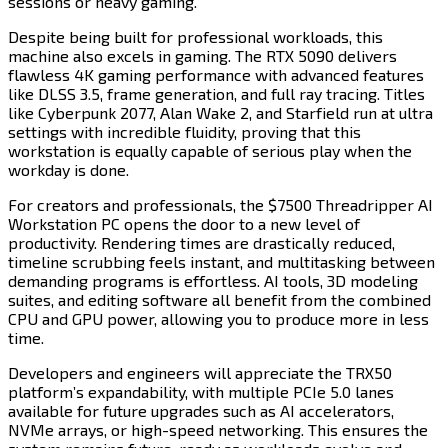
sessions or heavy gaming.​​​​‌ ‍ ​‍​‍‌‍ ‌ ​‍‌‍‍‌‌‍‌ ‌‍‍‌‌‍ ‍​‍​‍​ ‍‍​‍​‍‌ ​ ‌‍​‌‌‍ ‍‌‍‍‌‌ ‌​‌ ‍‌​‍ ‍‌‍‍‌‌‍ ​‍​‍​‍ ​​‍​‍‌‍‍​‌ ​‍‌‍‌‌‌‍‌‍​‍​‍​ ‍‍​‍​‍​‍ ‌‍​‌‌‍‌​‌‍ ‌‌‍‍‌‌‍ ‍​‍ ‌‍‍‌‌‍ ‍‌ ‌​‌‍‌‌‌‍ ‍‌ ‌​​‍ ‌‍‌‌‌‍‌​‌‍‍‌‌ ‌​​‍ ‌‍ ‌‌‍ ‌‍‌​‌‍‌‌​ ‌‌ ​​‌ ​‍‌‍‌‌‌ ​ ‌‍‌‌‌‍ ‍‌ ‌​‌‍​‌‌ ‌​‌‍‍‌‌‍ ‌‍ ‍​ ‍ ‌‍‍‌‌‍‌​​ ‌​ ‌ ​ ​ ‌‍‌‌​ ​ ​ ‌​‌‍‌‌​ ‌‍​ ‌‍​‍ ‌​ ‌‌​ ‌‌​ ‌ ​ ​​​‍ ‌​ ‌​​ ‌‍‌‍​ ‌‍​‍​‍ ‌‌‍​‍‌‍‌‍​ ‍​​ ‌ ​‍ ‌​ ​‍‌‍​ ​ ‌‌​ ‌​​ ‍‌​ ‌‌‌‍‌​​ ​ ​ ‌ ​ ‍​​ ‌‍​ ‌​​ ‍ ‌ ‌​‌ ‍‌‌ ​​‌‍‌‌​ ‌‌‍​‍‌ ‌‌‌‍‍‌‌‍ ​‌‍‌​​ ‍ ‌ ​​‌‍​‌‌ ‌​‌‍‍​​ ‌‌‍‍‌​ ​‌​ ‍​‌‍ ‍‌‌ ‌‍ ​‌‍ ‌‍ ‍‌‍‌ ‌‌ ‌‍‌​‌‍‌‌‌ ​ ‌‍​ ​‍‌‌​ ‌‌‌​​‍‌‌ ‌‍‍ ‌‍‌‌‌ ‍‌​‍‌‌​ ​ ‌​‌​​‍‌‌​ ​ ‌​‌​​‍‌‌​ ​‍​ ​‍‌‍‌‌‌‍ ‍​‍‌‌​ ​‍​ ​‍​‍‌‌​ ‌‌‌​‌​​‍ ‍‌ ‌‍‌‍​‌‌‍ ​‌ ‌‌‌‍‌‌​‍‌‌​ ‌‌‌​​‍‌‌ ‌‍‍ ‌‍‌‌‌ ‍‌​‍‌‌​ ​ ‌​‌​​‍‌‌​ ​ ‌​‌​​‍‌‌​ ​‍​ ​‍​ ​​​ ​‌​ ​‌​ ​​‌‍​‍‌‍‌​​ ‌ ‌‍​‌​ ​‌‌‍​‌​ ​‌‌‍​‍​‍‌‌​ ​‍​ ​‍​‍‌‌​ ‌‌‌​‌​​‍ ‍‌‍​ ‌‍‍​‌‍‍‌‌‍ ​‌‍‌​‌ ​‍‌‍‌‌‌‍ ‍​‍‌‌​ ‌‌‌​​‍‌‌ ‌‍‍ ‌‍‌‌‌ ‍‌​‍‌‌​ ​ ‌​‌​​‍‌‌​ ​ ‌​‌​​‍‌‌​ ​‍​ ​‍‌‍​‍‌‍‌‍​ ​‌‌‍​‍‌‍‌‍‌‍‌​​ ‌‌​ ‌​​ ​​‌‍​‌​ ‍​​ ​ ​‍‌‌​ ​‍​ ​‍​‍‌‌​ ‌‌‌​‌​​‍ ‍‌ ‌​‌‍‌‌‌ ‍​‌ ‌​​ ‌‍​‍‌‍​‌‌ ​ ‌‍‌‌‌‌‌‌‌ ​‍‌‍ ​​ ‌​‍‌‌​ ​‍‌​‌‍‌‍​‌‌‍‌​‌‍ ‌‌‍‍‌‌‍ ‍​‍‌‍‌‍‍‌‌‍‌​​ ‌​ ‌ ​ ​ ‌‍‌‌​ ​ ​ ‌​‌‍‌‌​ ‌‍​ ‌‍​‍ ‌​ ‌‌​ ‌‌​ ‌ ​ ​​​‍ ‌​ ‌​​ ‌‍‌‍​ ‌‍​‍​‍ ‌‌‍​‍‌‍‌‍​ ‍​​ ‌ ​‍ ‌​ ​‍‌‍​ ​ ‌‌​ ‌​​ ‍‌​ ‌‌‌‍‌​​ ​ ​ ‌ ​ ‍​​ ‌‍​ ‌​​‍‌‍‌ ‌​‌ ‍‌‌ ​​‌‍‌‌​ ‌‌‍​‍‌ ‌‌‌‍‍‌‌‍ ​‌‍‌​​‍‌‍‌ ​​‌‍​‌‌ ‌​‌‍‍​​ ‌‌‍‍‌​ ​‌​ ‍​‌‍ ‍‌‌ ‌‍ ​‌‍ ‌‍ ‍‌‍‌ ‌‌ ‌‍‌​‌‍‌‌‌ ​ ‌‍​ ​‍‌‌​ ‌‌‌​​‍‌‌ ‌‍‍ ‌‍‌‌‌ ‍‌​‍‌‌​ ​ ‌​‌​​‍‌‌​ ​ ‌​‌​​‍‌‌​ ​‍​ ​‍‌‍‌‌‌‍ ‍​‍‌‌​ ​‍​ ​‍​‍‌‌​ ‌‌‌​‌​​‍ ‍‌ ‌‍‌‍​‌‌‍ ​‌ ‌‌‌‍‌‌​‍‌‌​ ‌‌‌​​‍‌‌ ‌‍‍ ‌‍‌‌‌ ‍‌​‍‌‌​ ​ ‌​‌​​‍‌‌​ ​ ‌​‌​​‍‌‌​ ​‍​ ​‍​ ​​​ ​‌​ ​‌​ ​​‌‍​‍‌‍‌​​ ‌ ‌‍​‌​ ​‌‌‍​‌​ ​‌‌‍​‍​‍‌‌​ ​‍​ ​‍​‍‌‌​ ‌‌‌​‌​​‍ ‍‌‍​ ‌‍‍​‌‍‍‌‌‍ ​‌‍‌​‌ ​‍‌‍‌‌‌‍ ‍​‍‌‌​ ‌‌‌​​‍‌‌ ‌‍‍ ‌‍‌‌‌ ‍‌​‍‌‌​ ​ ‌​‌​​‍‌‌​ ​ ‌​‌​​‍‌‌​ ​‍​ ​‍‌‍​‍‌‍‌‍​ ​‌‌‍​‍‌‍‌‍‌‍‌​​ ‌‌​ ‌​​ ​​‌‍​‌​ ‍​​ ​ ​‍‌‌​ ​‍​ ​‍​‍‌‌​ ‌‌‌​‌​​‍ ‍‌ ‌​‌‍‌‌‌ ‍​‌ ‌​​‍‌‍‌ ​​‌‍‌‌‌ ​‍‌ ​ ‌ ​​‌‍‌‌‌‍​ ‌ ‌​‌‍‍‌‌ ‌‍‌‍‌‌​ ‌‌ ​​‌ ‌‌‌‍​‍‌‍ ​‌‍‍‌‌ ​ ‌‍‍​‌‍‌‌‌‍‌​​‍​‍‌ ‌
Despite being built for professional workloads, this
machine also excels in gaming. The RTX 5090 delivers
flawless 4K gaming performance with advanced features
like DLSS 3.5, frame generation, and full ray tracing. Titles
like Cyberpunk 2077, Alan Wake 2, and Starfield run at ultra
settings with incredible fluidity, proving that this
workstation is equally capable of serious play when the
workday is done.​​​​‌ ‍ ​‍​‍‌‍ ‌ ​‍‌‍‍‌‌‍‌ ‌‍‍‌‌‍ ‍​‍​‍​ ‍‍​‍​‍‌ ​ ‌‍​‌‌‍ ‍‌‍‍‌‌ ‌​‌ ‍‌​‍ ‍‌‍‍‌‌‍ ​‍​‍​‍ ​​‍​‍‌‍‍​‌ ​‍‌‍‌‌‌‍‌‍​‍​‍​ ‍‍​‍​‍​‍ ‌‍​‌‌‍‌​‌‍ ‌‌‍‍‌‌‍ ‍​‍ ‌‍‍‌‌‍ ‍‌ ‌​‌‍‌‌‌‍ ‍‌ ‌​​‍ ‌‍‌‌‌‍‌​‌‍‍‌‌ ‌​​‍ ‌‍ ‌‌‍ ‌‍‌​‌‍‌‌​ ‌‌ ​​‌ ​‍‌‍‌‌‌ ​ ‌‍‌‌‌‍ ‍‌ ‌​‌‍​‌‌ ‌​‌‍‍‌‌‍ ‌‍ ‍​ ‍ ‌‍‍‌‌‍‌​​ ‌​ ‌ ​ ​ ‌‍‌‌​ ​ ​ ‌​‌‍‌‌​ ‌‍​ ‌‍​‍ ‌​ ‌‌​ ‌‌​ ‌ ​ ​​​‍ ‌​ ‌​​ ‌‍‌‍​ ‌‍​‍​‍ ‌‌‍​‍‌‍‌‍​ ‍​​ ‌ ​‍ ‌​ ​‍‌‍​ ​ ‌‌​ ‌​​ ‍‌​ ‌‌‌‍‌​​ ​ ​ ‌ ​ ‍​​ ‌‍​ ‌​​ ‍ ‌ ‌​‌ ‍‌‌ ​​‌‍‌‌​ ‌‌‍​‍‌ ‌‌‌‍‍‌‌‍ ​‌‍‌​​ ‍ ‌ ​​‌‍​‌‌ ‌​‌‍‍​​ ‌‌‍‍‌​ ​‌​ ‍​‌‍ ‍‌‌ ‌‍ ​‌‍ ‌‍ ‍‌‍‌ ‌‌ ‌‍‌​‌‍‌‌‌ ​ ‌‍​ ​‍‌‌​ ‌‌‌​​‍‌‌ ‌‍‍ ‌‍‌‌‌ ‍‌​‍‌‌​ ​ ‌​‌​​‍‌‌​ ​ ‌​‌​​‍‌‌​ ​‍​ ​‍‌‍‌‌‌‍ ‍​‍‌‌​ ​‍​ ​‍​‍‌‌​ ‌‌‌​‌​​‍ ‍‌ ‌‍‌‍​‌‌‍ ​‌ ‌‌‌‍‌‌​‍‌‌​ ‌‌‌​​‍‌‌ ‌‍‍ ‌‍‌‌‌ ‍‌​‍‌‌​ ​ ‌​‌​​‍‌‌​ ​ ‌​‌​​‍‌‌​ ​‍​ ​‍​ ‌​‌‍‌​​ ​‍​ ‍‌‌‍‌‍‌‍​‌‌‍​‍​ ‌ ‌‍​‌​ ‍​‌‍‌‍​ ‍‌​‍‌‌​ ​‍​ ​‍​‍‌‌​ ‌‌‌​‌​​‍ ‍‌‍​ ‌‍‍​‌‍‍‌‌‍ ​‌‍‌​‌ ​‍‌‍‌‌‌‍ ‍​‍‌‌​ ‌‌‌​​‍‌‌ ‌‍‍ ‌‍‌‌‌ ‍‌​‍‌‌​ ​ ‌​‌​​‍‌‌​ ​ ‌​‌​​‍‌‌​ ​‍​ ​‍​ ​​​ ‌​​ ‍​​ ​​‌‍​‍‌‍​‌‌‍​ ​ ‍​​ ‍​​ ‌​‌‍​‍​ ​‍​‍‌‌​ ​‍​ ​‍​‍‌‌​ ‌‌‌​‌​​‍ ‍‌ ‌​‌‍‌‌‌ ‍​‌ ‌​​ ‌‍​‍‌‍​‌‌ ​ ‌‍‌‌‌‌‌‌‌ ​‍‌‍ ​​ ‌​‍‌‌​ ​‍‌​‌‍‌‍​‌‌‍‌​‌‍ ‌‌‍‍‌‌‍ ‍​‍‌‍‌‍‍‌‌‍‌​​ ‌​ ‌ ​ ​ ‌‍‌‌​ ​ ​ ‌​‌‍‌‌​ ‌‍​ ‌‍​‍ ‌​ ‌‌​ ‌‌​ ‌ ​ ​​​‍ ‌​ ‌​​ ‌‍‌‍​ ‌‍​‍​‍ ‌‌‍​‍‌‍‌‍​ ‍​​ ‌ ​‍ ‌​ ​‍‌‍​ ​ ‌‌​ ‌​​ ‍‌​ ‌‌‌‍‌​​ ​ ​ ‌ ​ ‍​​ ‌‍​ ‌​​‍‌‍‌ ‌​‌ ‍‌‌ ​​‌‍‌‌​ ‌‌‍​‍‌ ‌‌‌‍‍‌‌‍ ​‌‍‌​​‍‌‍‌ ​​‌‍​‌‌ ‌​‌‍‍​​ ‌‌‍‍‌​ ​‌​ ‍​‌‍ ‍‌‌ ‌‍ ​‌‍ ‌‍ ‍‌‍‌ ‌‌ ‌‍‌​‌‍‌‌‌ ​ ‌‍​ ​‍‌‌​ ‌‌‌​​‍‌‌ ‌‍‍ ‌‍‌‌‌ ‍‌​‍‌‌​ ​ ‌​‌​​‍‌‌​ ​ ‌​‌​​‍‌‌​ ​‍​ ​‍‌‍‌‌‌‍ ‍​‍‌‌​ ​‍​ ​‍​‍‌‌​ ‌‌‌​‌​​‍ ‍‌ ‌‍‌‍​‌‌‍ ​‌ ‌‌‌‍‌‌​‍‌‌​ ‌‌‌​​‍‌‌ ‌‍‍ ‌‍‌‌‌ ‍‌​‍‌‌​ ​ ‌​‌​​‍‌‌​ ​ ‌​‌​​‍‌‌​ ​‍​ ​‍​ ‌​‌‍‌​​ ​‍​ ‍‌‌‍‌‍‌‍​‌‌‍​‍​ ‌ ‌‍​‌​ ‍​‌‍‌‍​ ‍‌​‍‌‌​ ​‍​ ​‍​‍‌‌​ ‌‌‌​‌​​‍ ‍‌‍​ ‌‍‍​‌‍‍‌‌‍ ​‌‍‌​‌ ​‍‌‍‌‌‌‍ ‍​‍‌‌​ ‌‌‌​​‍‌‌ ‌‍‍ ‌‍‌‌‌ ‍‌​‍‌‌​ ​ ‌​‌​​‍‌‌​ ​ ‌​‌​​‍‌‌​ ​‍​ ​‍​ ​​​ ‌​​ ‍​​ ​​‌‍​‍‌‍​‌‌‍​ ​ ‍​​ ‍​​ ‌​‌‍​‍​ ​‍​‍‌‌​ ​‍​ ​‍​‍‌‌​ ‌‌‌​‌​​‍ ‍‌ ‌​‌‍‌‌‌ ‍​‌ ‌​​‍‌‍‌ ​​‌‍‌‌‌ ​‍‌ ​ ‌ ​​‌‍‌‌‌‍​ ‌ ‌​‌‍‍‌‌ ‌‍‌‍‌‌​ ‌‌ ​​‌ ‌‌‌‍​‍‌‍ ​‌‍‍‌‌ ​ ‌‍‍​‌‍‌‌‌‍‌​​‍​‍‌ ‌
For creators and professionals, the $7500 Threadripper AI
Workstation PC opens the door to a new level of
productivity. Rendering times are drastically reduced,
timeline scrubbing feels instant, and multitasking between
demanding programs is effortless. AI tools, 3D modeling
suites, and editing software all benefit from the combined
CPU and GPU power, allowing you to produce more in less
time.​​​​‌ ‍ ​‍​‍‌‍ ‌ ​‍‌‍‍‌‌‍‌ ‌‍‍‌‌‍ ‍​‍​‍​ ‍‍​‍​‍‌ ​ ‌‍​‌‌‍ ‍‌‍‍‌‌ ‌​‌ ‍‌​‍ ‍‌‍‍‌‌‍ ​‍​‍​‍ ​​‍​‍‌‍‍​‌ ​‍‌‍‌‌‌‍‌‍​‍​‍​ ‍‍​‍​‍​‍ ‌‍​‌‌‍‌​‌‍ ‌‌‍‍‌‌‍ ‍​‍ ‌‍‍‌‌‍ ‍‌ ‌​‌‍‌‌‌‍ ‍‌ ‌​​‍ ‌‍‌‌‌‍‌​‌‍‍‌‌ ‌​​‍ ‌‍ ‌‌‍ ‌‍‌​‌‍‌‌​ ‌‌ ​​‌ ​‍‌‍‌‌‌ ​ ‌‍‌‌‌‍ ‍‌ ‌​‌‍​‌‌ ‌​‌‍‍‌‌‍ ‌‍ ‍​ ‍ ‌‍‍‌‌‍‌​​ ‌​ ‌ ​ ​ ‌‍‌‌​ ​ ​ ‌​‌‍‌‌​ ‌‍​ ‌‍​‍ ‌​ ‌‌​ ‌‌​ ‌ ​ ​​​‍ ‌​ ‌​​ ‌‍‌‍​ ‌‍​‍​‍ ‌‌‍​‍‌‍‌‍​ ‍​​ ‌ ​‍ ‌​ ​‍‌‍​ ​ ‌‌​ ‌​​ ‍‌​ ‌‌‌‍‌​​ ​ ​ ‌ ​ ‍​​ ‌‍​ ‌​​ ‍ ‌ ‌​‌ ‍‌‌ ​​‌‍‌‌​ ‌‌‍​‍‌ ‌‌‌‍‍‌‌‍ ​‌‍‌​​ ‍ ‌ ​​‌‍​‌‌ ‌​‌‍‍​​ ‌‌‍‍‌​ ​‌​ ‍​‌‍ ‍‌‌ ‌‍ ​‌‍ ‌‍ ‍‌‍‌ ‌‌ ‌‍‌​‌‍‌‌‌ ​ ‌‍​ ​‍‌‌​ ‌‌‌​​‍‌‌ ‌‍‍ ‌‍‌‌‌ ‍‌​‍‌‌​ ​ ‌​‌​​‍‌‌​ ​ ‌​‌​​‍‌‌​ ​‍​ ​‍‌‍‌‌‌‍ ‍​‍‌‌​ ​‍​ ​‍​‍‌‌​ ‌‌‌​‌​​‍ ‍‌ ‌‍‌‍​‌‌‍ ​‌ ‌‌‌‍‌‌​‍‌‌​ ‌‌‌​​‍‌‌ ‌‍‍ ‌‍‌‌‌ ‍‌​‍‌‌​ ​ ‌​‌​​‍‌‌​ ​ ‌​‌​​‍‌‌​ ​‍​ ​‍‌‍‌‍‌‍​‌‌‍‌‍​ ‍​‌‍‌​‌‍‌‌​ ‌​‌‍‌​​ ‌ ‌‍‌​​ ‌ ​ ​ ​‍‌‌​ ​‍​ ​‍​‍‌‌​ ‌‌‌​‌​​‍ ‍‌‍​ ‌‍‍​‌‍‍‌‌‍ ​‌‍‌​‌ ​‍‌‍‌‌‌‍ ‍​‍‌‌​ ‌‌‌​​‍‌‌ ‌‍‍ ‌‍‌‌‌ ‍‌​‍‌‌​ ​ ‌​‌​​‍‌‌​ ​ ‌​‌​​‍‌‌​ ​‍​ ​‍​ ‌‌‌‍‌​‌‍​‌​ ​‍‌‍​‌‌‍‌‍​ ‍‌​ ​‌​ ‌ ​ ‌‌‌‍​‌​ ‌‌​‍‌‌​ ​‍​ ​‍​‍‌‌​ ‌‌‌​‌​​‍ ‍‌ ‌​‌‍‌‌‌ ‍​‌ ‌​​ ‌‍​‍‌‍​‌‌ ​ ‌‍‌‌‌‌‌‌‌ ​‍‌‍ ​​ ‌​‍‌‌​ ​‍‌​‌‍‌‍​‌‌‍‌​‌‍ ‌‌‍‍‌‌‍ ‍​‍‌‍‌‍‍‌‌‍‌​​ ‌​ ‌ ​ ​ ‌‍‌‌​ ​ ​ ‌​‌‍‌‌​ ‌‍​ ‌‍​‍ ‌​ ‌‌​ ‌‌​ ‌ ​ ​​​‍ ‌​ ‌​​ ‌‍‌‍​ ‌‍​‍​‍ ‌‌‍​‍‌‍‌‍​ ‍​​ ‌ ​‍ ‌​ ​‍‌‍​ ​ ‌‌​ ‌​​ ‍‌​ ‌‌‌‍‌​​ ​ ​ ‌ ​ ‍​​ ‌‍​ ‌​​‍‌‍‌ ‌​‌ ‍‌‌ ​​‌‍‌‌​ ‌‌‍​‍‌ ‌‌‌‍‍‌‌‍ ​‌‍‌​​‍‌‍‌ ​​‌‍​‌‌ ‌​‌‍‍​​ ‌‌‍‍‌​ ​‌​ ‍​‌‍ ‍‌‌ ‌‍ ​‌‍ ‌‍ ‍‌‍‌ ‌‌ ‌‍‌​‌‍‌‌‌ ​ ‌‍​ ​‍‌‌​ ‌‌‌​​‍‌‌ ‌‍‍ ‌‍‌‌‌ ‍‌​‍‌‌​ ​ ‌​‌​​‍‌‌​ ​ ‌​‌​​‍‌‌​ ​‍​ ​‍‌‍‌‌‌‍ ‍​‍‌‌​ ​‍​ ​‍​‍‌‌​ ‌‌‌​‌​​‍ ‍‌ ‌‍‌‍​‌‌‍ ​‌ ‌‌‌‍‌‌​‍‌‌​ ‌‌‌​​‍‌‌ ‌‍‍ ‌‍‌‌‌ ‍‌​‍‌‌​ ​ ‌​‌​​‍‌‌​ ​ ‌​‌​​‍‌‌​ ​‍​ ​‍‌‍‌‍‌‍​‌‌‍‌‍​ ‍​‌‍‌​‌‍‌‌​ ‌​‌‍‌​​ ‌ ‌‍‌​​ ‌ ​ ​ ​‍‌‌​ ​‍​ ​‍​‍‌‌​ ‌‌‌​‌​​‍ ‍‌‍​ ‌‍‍​‌‍‍‌‌‍ ​‌‍‌​‌ ​‍‌‍‌‌‌‍ ‍​‍‌‌​ ‌‌‌​​‍‌‌ ‌‍‍ ‌‍‌‌‌ ‍‌​‍‌‌​ ​ ‌​‌​​‍‌‌​ ​ ‌​‌​​‍‌‌​ ​‍​ ​‍​ ‌‌‌‍‌​‌‍​‌​ ​‍‌‍​‌‌‍‌‍​ ‍‌​ ​‌​ ‌ ​ ‌‌‌‍​‌​ ‌‌​‍‌‌​ ​‍​ ​‍​‍‌‌​ ‌‌‌​‌​​‍ ‍‌ ‌​‌‍‌‌‌ ‍​‌ ‌​​‍‌‍‌ ​​‌‍‌‌‌ ​‍‌ ​ ‌ ​​‌‍‌‌‌‍​ ‌ ‌​‌‍‍‌‌ ‌‍‌‍‌‌​ ‌‌ ​​‌ ‌‌‌‍​‍‌‍ ​‌‍‍‌‌ ​ ‌‍‍​‌‍‌‌‌‍‌​​‍​‍‌ ‌
Developers and engineers will appreciate the TRX50
platform’s expandability, with multiple PCIe 5.0 lanes
available for future upgrades such as AI accelerators,
NVMe arrays, or high-speed networking. This ensures the