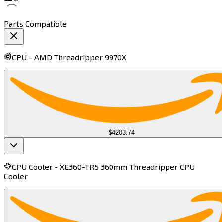
Parts Compatible
CPU -
AMD Threadripper 9970X​​​​‌ ‍ ​‍​‍‌‍ ‌ ​‍‌‍‍‌‌‍‌ ‌‍‍‌‌‍ ‍​‍​‍​ ‍‍​‍​‍‌ ​ ‌‍​‌‌‍ ‍‌‍‍‌‌ ‌​‌ ‍‌​‍ ‍‌‍‍‌‌‍ ​‍​‍​‍ ​​‍​‍‌‍‍​‌ ​‍‌‍‌‌‌‍‌‍​‍​‍​ ‍‍​‍​‍​‍ ‌‍​‌‌‍‌​‌‍ ‌‌‍‍‌‌‍ ‍​‍ ‌‍‍‌‌‍ ‍‌ ‌​‌‍‌‌‌‍ ‍‌ ‌​​‍ ‌‍‌‌‌‍‌​‌‍‍‌‌ ‌​​‍ ‌‍ ‌‌‍ ‌‍‌​‌‍‌‌​ ‌‌ ​​‌ ​‍‌‍‌‌‌ ​ ‌‍‌‌‌‍ ‍‌ ‌​‌‍​‌‌ ‌​‌‍‍‌‌‍ ‌‍ ‍​ ‍ ‌‍‍‌‌‍‌​​ ‌‌‍‌‌​ ‌ ​ ‍‌​ ​​​ ‌ ​ ‌ ​ ‌‌​ ​‌​‍ ‌​ ​‍​ ​‌‌‍‌‌‌‍​‌​‍ ‌​ ‌​‌‍‌‍​ ​​​ ​ ​‍ ‌​ ‍​‌‍​‌​ ‌ ​ ‌ ​‍ ‌​ ​​​ ​‌​ ‌‌​ ‍​‌‍‌‍​ ‍​​ ‍​​ ‍‌​ ‍​​ ‍​​ ​​‌‍​ ​ ‍ ‌ ‌​‌ ‍‌‌ ​​‌‍‌‌​ ‌‌‍​ ‌ ​​‌ ‌‌​ ‍ ‌ ​​‌‍​‌‌ ‌​‌‍‍​​ ‌‌‍ ‍‌‍​‌‌‍ ‌‌‍‌‌​ ‌‍​‍‌‍​‌‌ ​ ‌‍‌‌‌‌‌‌‌ ​‍‌‍ ​​ ‌​‍‌‌​ ​‍‌​‌‍‌‍​‌‌‍‌​‌‍ ‌‌‍‍‌‌‍ ‍​‍‌‍‌‍‍‌‌‍‌​​ ‌‌‍‌‌​ ‌ ​ ‍‌​ ​​​ ‌ ​ ‌ ​ ‌‌​ ​‌​‍ ‌​ ​‍​ ​‌‌‍‌‌‌‍​‌​‍ ‌​ ‌​‌‍‌‍​ ​​​ ​ ​‍ ‌​ ‍​‌‍​‌​ ‌ ​ ‌ ​‍ ‌​ ​​​ ​‌​ ‌‌​ ‍​‌‍‌‍​ ‍​​ ‍​​ ‍‌​ ‍​​ ‍​​ ​​‌‍​ ​‍‌‍‌ ‌​‌ ‍‌‌ ​​‌‍‌‌​ ‌‌‍​ ‌ ​​‌ ‌‌​‍‌‍‌ ​​‌‍​‌‌ ‌​‌‍‍​​ ‌‌‍ ‍‌‍​‌‌‍ ‌‌‍‌‌​‍‌‍‌ ​​‌‍‌‌‌ ​‍‌ ​ ‌ ​​‌‍‌‌‌‍​ ‌ ‌​‌‍‍‌‌ ‌‍‌‍‌‌​ ‌‌ ​​‌ ‌‌‌‍​‍‌‍ ​‌‍‍‌‌ ​ ‌‍‍​‌‍‌‌‌‍‌​​‍​‍‌ ‌
$4203.74
CPU Cooler -
XE360-TR5 360mm Threadripper CPU
Cooler​​​​‌ ‍ ​‍​‍‌‍ ‌ ​‍‌‍‍‌‌‍‌ ‌‍‍‌‌‍ ‍​‍​‍​ ‍‍​‍​‍‌ ​ ‌‍​‌‌‍ ‍‌‍‍‌‌ ‌​‌ ‍‌​‍ ‍‌‍‍‌‌‍ ​‍​‍​‍ ​​‍​‍‌‍‍​‌ ​‍‌‍‌‌‌‍‌‍​‍​‍​ ‍‍​‍​‍​‍ ‌‍​‌‌‍‌​‌‍ ‌‌‍‍‌‌‍ ‍​‍ ‌‍‍‌‌‍ ‍‌ ‌​‌‍‌‌‌‍ ‍‌ ‌​​‍ ‌‍‌‌‌‍‌​‌‍‍‌‌ ‌​​‍ ‌‍ ‌‌‍ ‌‍‌​‌‍‌‌​ ‌‌ ​​‌ ​‍‌‍‌‌‌ ​ ‌‍‌‌‌‍ ‍‌ ‌​‌‍​‌‌ ‌​‌‍‍‌‌‍ ‌‍ ‍​ ‍ ‌‍‍‌‌‍‌​​ ‌‌‍‌​​ ​ ​ ‌ ​ ​ ​ ​ ​ ‌ ​ ‌‌​ ‍​​‍ ‌‌‍‌‍​ ‌‌‌‍​‌​ ‍​​‍ ‌​ ‌​​ ​‌‌‍​‌​ ‌​​‍ ‌‌‍​‌​ ‌‍​ ‍​​ ‌‌​‍ ‌​ ‌​‌‍‌‌‌‍‌‌​ ​‌‌‍‌​‌‍​ ‌‍‌‌‌‍‌‍‌‍​ ‌‍‌​​ ​‌​ ‌​​ ‍ ‌ ‌​‌ ‍‌‌ ​​‌‍‌‌​ ‌‌‍​ ‌ ​​‌ ‌‌‌‍​ ‌‍ ‌‍ ‌‍ ​‌‍‌‌‌ ​‍​ ‍ ‌ ​​‌‍​‌‌ ‌​‌‍‍​​ ‌‌‍ ‍‌‍​‌‌‍ ‌‌‍‌‌​ ‌‍​‍‌‍​‌‌ ​ ‌‍‌‌‌‌‌‌‌ ​‍‌‍ ​​ ‌​‍‌‌​ ​‍‌​‌‍‌‍​‌‌‍‌​‌‍ ‌‌‍‍‌‌‍ ‍​‍‌‍‌‍‍‌‌‍‌​​ ‌‌‍‌​​ ​ ​ ‌ ​ ​ ​ ​ ​ ‌ ​ ‌‌​ ‍​​‍ ‌‌‍‌‍​ ‌‌‌‍​‌​ ‍​​‍ ‌​ ‌​​ ​‌‌‍​‌​ ‌​​‍ ‌‌‍​‌​ ‌‍​ ‍​​ ‌‌​‍ ‌​ ‌​‌‍‌‌‌‍‌‌​ ​‌‌‍‌​‌‍​ ‌‍‌‌‌‍‌‍‌‍​ ‌‍‌​​ ​‌​ ‌​​‍‌‍‌ ‌​‌ ‍‌‌ ​​‌‍‌‌​ ‌‌‍​ ‌ ​​‌ ‌‌‌‍​ ‌‍ ‌‍ ‌‍ ​‌‍‌‌‌ ​‍​‍‌‍‌ ​​‌‍​‌‌ ‌​‌‍‍​​ ‌‌‍ ‍‌‍​‌‌‍ ‌‌‍‌‌​‍‌‍‌ ​​‌‍‌‌‌ ​‍‌ ​ ‌ ​​‌‍‌‌‌‍​ ‌ ‌​‌‍‍‌‌ ‌‍‌‍‌‌​ ‌‌ ​​‌ ‌‌‌‍​‍‌‍ ​‌‍‍‌‌ ​ ‌‍‍​‌‍‌‌‌‍‌​​‍​‍‌ ‌