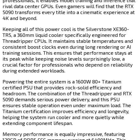
professionals, it enables model training and inference that
rival data center GPUs. Even gamers will find that the RTX
5090 transforms every title into a cinematic experience at
4K and beyond.​​​​‌ ‍ ​‍​‍‌‍ ‌ ​‍‌‍‍‌‌‍‌ ‌‍‍‌‌‍ ‍​‍​‍​ ‍‍​‍​‍‌ ​ ‌‍​‌‌‍ ‍‌‍‍‌‌ ‌​‌ ‍‌​‍ ‍‌‍‍‌‌‍ ​‍​‍​‍ ​​‍​‍‌‍‍​‌ ​‍‌‍‌‌‌‍‌‍​‍​‍​ ‍‍​‍​‍​‍ ‌‍​‌‌‍‌​‌‍ ‌‌‍‍‌‌‍ ‍​‍ ‌‍‍‌‌‍ ‍‌ ‌​‌‍‌‌‌‍ ‍‌ ‌​​‍ ‌‍‌‌‌‍‌​‌‍‍‌‌ ‌​​‍ ‌‍ ‌‌‍ ‌‍‌​‌‍‌‌​ ‌‌ ​​‌ ​‍‌‍‌‌‌ ​ ‌‍‌‌‌‍ ‍‌ ‌​‌‍​‌‌ ‌​‌‍‍‌‌‍ ‌‍ ‍​ ‍ ‌‍‍‌‌‍‌​​ ‌​ ‌ ​ ​ ‌‍‌‌​ ​ ​ ‌​‌‍‌‌​ ‌‍​ ‌‍​‍ ‌​ ‌‌​ ‌‌​ ‌ ​ ​​​‍ ‌​ ‌​​ ‌‍‌‍​ ‌‍​‍​‍ ‌‌‍​‍‌‍‌‍​ ‍​​ ‌ ​‍ ‌​ ​‍‌‍​ ​ ‌‌​ ‌​​ ‍‌​ ‌‌‌‍‌​​ ​ ​ ‌ ​ ‍​​ ‌‍​ ‌​​ ‍ ‌ ‌​‌ ‍‌‌ ​​‌‍‌‌​ ‌‌‍​‍‌ ‌‌‌‍‍‌‌‍ ​‌‍‌​​ ‍ ‌ ​​‌‍​‌‌ ‌​‌‍‍​​ ‌‌‍‍‌​ ​‌​ ‍​‌‍ ‍‌‌ ‌‍ ​‌‍ ‌‍ ‍‌‍‌ ‌‌ ‌‍‌​‌‍‌‌‌ ​ ‌‍​ ​‍‌‌​ ‌‌‌​​‍‌‌ ‌‍‍ ‌‍‌‌‌ ‍‌​‍‌‌​ ​ ‌​‌​​‍‌‌​ ​ ‌​‌​​‍‌‌​ ​‍​ ​‍‌‍‌‌‌‍ ‍​‍‌‌​ ​‍​ ​‍​‍‌‌​ ‌‌‌​‌​​‍ ‍‌ ‌‍‌‍​‌‌‍ ​‌ ‌‌‌‍‌‌​‍‌‌​ ‌‌‌​​‍‌‌ ‌‍‍ ‌‍‌‌‌ ‍‌​‍‌‌​ ​ ‌​‌​​‍‌‌​ ​ ‌​‌​​‍‌‌​ ​‍​ ​‍‌‍​‌​ ​‍​ ‌ ‌‍‌‍​ ‍‌​ ​‌‌‍‌‍‌‍‌‍​ ‌ ​ ‍​​ ​​​ ‍‌​‍‌‌​ ​‍​ ​‍​‍‌‌​ ‌‌‌​‌​​‍ ‍‌‍​ ‌‍‍​‌‍‍‌‌‍ ​‌‍‌​‌ ​‍‌‍‌‌‌‍ ‍​‍‌‌​ ‌‌‌​​‍‌‌ ‌‍‍ ‌‍‌‌‌ ‍‌​‍‌‌​ ​ ‌​‌​​‍‌‌​ ​ ‌​‌​​‍‌‌​ ​‍​ ​‍​ ‌‌‌‍‌‌​ ‌‌​ ​ ​ ‍​‌‍​ ​ ‍​‌‍​‌‌‍‌​‌‍‌​​ ​‌​ ‍‌​‍‌‌​ ​‍​ ​‍​‍‌‌​ ‌‌‌​‌​​‍ ‍‌ ‌​‌‍‌‌‌ ‍​‌ ‌​​ ‌‍​‍‌‍​‌‌ ​ ‌‍‌‌‌‌‌‌‌ ​‍‌‍ ​​ ‌​‍‌‌​ ​‍‌​‌‍‌‍​‌‌‍‌​‌‍ ‌‌‍‍‌‌‍ ‍​‍‌‍‌‍‍‌‌‍‌​​ ‌​ ‌ ​ ​ ‌‍‌‌​ ​ ​ ‌​‌‍‌‌​ ‌‍​ ‌‍​‍ ‌​ ‌‌​ ‌‌​ ‌ ​ ​​​‍ ‌​ ‌​​ ‌‍‌‍​ ‌‍​‍​‍ ‌‌‍​‍‌‍‌‍​ ‍​​ ‌ ​‍ ‌​ ​‍‌‍​ ​ ‌‌​ ‌​​ ‍‌​ ‌‌‌‍‌​​ ​ ​ ‌ ​ ‍​​ ‌‍​ ‌​​‍‌‍‌ ‌​‌ ‍‌‌ ​​‌‍‌‌​ ‌‌‍​‍‌ ‌‌‌‍‍‌‌‍ ​‌‍‌​​‍‌‍‌ ​​‌‍​‌‌ ‌​‌‍‍​​ ‌‌‍‍‌​ ​‌​ ‍​‌‍ ‍‌‌ ‌‍ ​‌‍ ‌‍ ‍‌‍‌ ‌‌ ‌‍‌​‌‍‌‌‌ ​ ‌‍​ ​‍‌‌​ ‌‌‌​​‍‌‌ ‌‍‍ ‌‍‌‌‌ ‍‌​‍‌‌​ ​ ‌​‌​​‍‌‌​ ​ ‌​‌​​‍‌‌​ ​‍​ ​‍‌‍‌‌‌‍ ‍​‍‌‌​ ​‍​ ​‍​‍‌‌​ ‌‌‌​‌​​‍ ‍‌ ‌‍‌‍​‌‌‍ ​‌ ‌‌‌‍‌‌​‍‌‌​ ‌‌‌​​‍‌‌ ‌‍‍ ‌‍‌‌‌ ‍‌​‍‌‌​ ​ ‌​‌​​‍‌‌​ ​ ‌​‌​​‍‌‌​ ​‍​ ​‍‌‍​‌​ ​‍​ ‌ ‌‍‌‍​ ‍‌​ ​‌‌‍‌‍‌‍‌‍​ ‌ ​ ‍​​ ​​​ ‍‌​‍‌‌​ ​‍​ ​‍​‍‌‌​ ‌‌‌​‌​​‍ ‍‌‍​ ‌‍‍​‌‍‍‌‌‍ ​‌‍‌​‌ ​‍‌‍‌‌‌‍ ‍​‍‌‌​ ‌‌‌​​‍‌‌ ‌‍‍ ‌‍‌‌‌ ‍‌​‍‌‌​ ​ ‌​‌​​‍‌‌​ ​ ‌​‌​​‍‌‌​ ​‍​ ​‍​ ‌‌‌‍‌‌​ ‌‌​ ​ ​ ‍​‌‍​ ​ ‍​‌‍​‌‌‍‌​‌‍‌​​ ​‌​ ‍‌​‍‌‌​ ​‍​ ​‍​‍‌‌​ ‌‌‌​‌​​‍ ‍‌ ‌​‌‍‌‌‌ ‍​‌ ‌​​‍‌‍‌ ​​‌‍‌‌‌ ​‍‌ ​ ‌ ​​‌‍‌‌‌‍​ ‌ ‌​‌‍‍‌‌ ‌‍‌‍‌‌​ ‌‌ ​​‌ ‌‌‌‍​‍‌‍ ​‌‍‍‌‌ ​ ‌‍‍​‌‍‌‌‌‍‌​​‍​‍‌ ‌
Keeping all of this power cool is the Silverstone XE360-
TR5, a 360mm liquid cooler specifically engineered for
Threadripper CPUs. It maintains stable temperatures and
consistent boost clocks even during long rendering or AI
training sessions. This ensures that performance stays at
its peak while keeping noise levels surprisingly low, a
crucial factor for professionals who depend on reliability
during extended workloads.​​​​‌ ‍ ​‍​‍‌‍ ‌ ​‍‌‍‍‌‌‍‌ ‌‍‍‌‌‍ ‍​‍​‍​ ‍‍​‍​‍‌ ​ ‌‍​‌‌‍ ‍‌‍‍‌‌ ‌​‌ ‍‌​‍ ‍‌‍‍‌‌‍ ​‍​‍​‍ ​​‍​‍‌‍‍​‌ ​‍‌‍‌‌‌‍‌‍​‍​‍​ ‍‍​‍​‍​‍ ‌‍​‌‌‍‌​‌‍ ‌‌‍‍‌‌‍ ‍​‍ ‌‍‍‌‌‍ ‍‌ ‌​‌‍‌‌‌‍ ‍‌ ‌​​‍ ‌‍‌‌‌‍‌​‌‍‍‌‌ ‌​​‍ ‌‍ ‌‌‍ ‌‍‌​‌‍‌‌​ ‌‌ ​​‌ ​‍‌‍‌‌‌ ​ ‌‍‌‌‌‍ ‍‌ ‌​‌‍​‌‌ ‌​‌‍‍‌‌‍ ‌‍ ‍​ ‍ ‌‍‍‌‌‍‌​​ ‌​ ‌ ​ ​ ‌‍‌‌​ ​ ​ ‌​‌‍‌‌​ ‌‍​ ‌‍​‍ ‌​ ‌‌​ ‌‌​ ‌ ​ ​​​‍ ‌​ ‌​​ ‌‍‌‍​ ‌‍​‍​‍ ‌‌‍​‍‌‍‌‍​ ‍​​ ‌ ​‍ ‌​ ​‍‌‍​ ​ ‌‌​ ‌​​ ‍‌​ ‌‌‌‍‌​​ ​ ​ ‌ ​ ‍​​ ‌‍​ ‌​​ ‍ ‌ ‌​‌ ‍‌‌ ​​‌‍‌‌​ ‌‌‍​‍‌ ‌‌‌‍‍‌‌‍ ​‌‍‌​​ ‍ ‌ ​​‌‍​‌‌ ‌​‌‍‍​​ ‌‌‍‍‌​ ​‌​ ‍​‌‍ ‍‌‌ ‌‍ ​‌‍ ‌‍ ‍‌‍‌ ‌‌ ‌‍‌​‌‍‌‌‌ ​ ‌‍​ ​‍‌‌​ ‌‌‌​​‍‌‌ ‌‍‍ ‌‍‌‌‌ ‍‌​‍‌‌​ ​ ‌​‌​​‍‌‌​ ​ ‌​‌​​‍‌‌​ ​‍​ ​‍‌‍‌‌‌‍ ‍​‍‌‌​ ​‍​ ​‍​‍‌‌​ ‌‌‌​‌​​‍ ‍‌ ‌‍‌‍​‌‌‍ ​‌ ‌‌‌‍‌‌​‍‌‌​ ‌‌‌​​‍‌‌ ‌‍‍ ‌‍‌‌‌ ‍‌​‍‌‌​ ​ ‌​‌​​‍‌‌​ ​ ‌​‌​​‍‌‌​ ​‍​ ​‍​ ‌​​ ‌‍‌‍​‌​ ​‌​ ‌​‌‍‌‌​ ​‌‌‍‌​​ ​‌​ ‌ ‌‍‌‌​ ‌‌​‍‌‌​ ​‍​ ​‍​‍‌‌​ ‌‌‌​‌​​‍ ‍‌‍​ ‌‍‍​‌‍‍‌‌‍ ​‌‍‌​‌ ​‍‌‍‌‌‌‍ ‍​‍‌‌​ ‌‌‌​​‍‌‌ ‌‍‍ ‌‍‌‌‌ ‍‌​‍‌‌​ ​ ‌​‌​​‍‌‌​ ​ ‌​‌​​‍‌‌​ ​‍​ ​‍​ ‌‌​ ‌​‌‍​‍‌‍​‌​ ‌ ​ ‍‌​ ​ ​ ​ ‌‍‌​​ ‍‌​ ‌​​ ​​​‍‌‌​ ​‍​ ​‍​‍‌‌​ ‌‌‌​‌​​‍ ‍‌ ‌​‌‍‌‌‌ ‍​‌ ‌​​ ‌‍​‍‌‍​‌‌ ​ ‌‍‌‌‌‌‌‌‌ ​‍‌‍ ​​ ‌​‍‌‌​ ​‍‌​‌‍‌‍​‌‌‍‌​‌‍ ‌‌‍‍‌‌‍ ‍​‍‌‍‌‍‍‌‌‍‌​​ ‌​ ‌ ​ ​ ‌‍‌‌​ ​ ​ ‌​‌‍‌‌​ ‌‍​ ‌‍​‍ ‌​ ‌‌​ ‌‌​ ‌ ​ ​​​‍ ‌​ ‌​​ ‌‍‌‍​ ‌‍​‍​‍ ‌‌‍​‍‌‍‌‍​ ‍​​ ‌ ​‍ ‌​ ​‍‌‍​ ​ ‌‌​ ‌​​ ‍‌​ ‌‌‌‍‌​​ ​ ​ ‌ ​ ‍​​ ‌‍​ ‌​​‍‌‍‌ ‌​‌ ‍‌‌ ​​‌‍‌‌​ ‌‌‍​‍‌ ‌‌‌‍‍‌‌‍ ​‌‍‌​​‍‌‍‌ ​​‌‍​‌‌ ‌​‌‍‍​​ ‌‌‍‍‌​ ​‌​ ‍​‌‍ ‍‌‌ ‌‍ ​‌‍ ‌‍ ‍‌‍‌ ‌‌ ‌‍‌​‌‍‌‌‌ ​ ‌‍​ ​‍‌‌​ ‌‌‌​​‍‌‌ ‌‍‍ ‌‍‌‌‌ ‍‌​‍‌‌​ ​ ‌​‌​​‍‌‌​ ​ ‌​‌​​‍‌‌​ ​‍​ ​‍‌‍‌‌‌‍ ‍​‍‌‌​ ​‍​ ​‍​‍‌‌​ ‌‌‌​‌​​‍ ‍‌ ‌‍‌‍​‌‌‍ ​‌ ‌‌‌‍‌‌​‍‌‌​ ‌‌‌​​‍‌‌ ‌‍‍ ‌‍‌‌‌ ‍‌​‍‌‌​ ​ ‌​‌​​‍‌‌​ ​ ‌​‌​​‍‌‌​ ​‍​ ​‍​ ‌​​ ‌‍‌‍​‌​ ​‌​ ‌​‌‍‌‌​ ​‌‌‍‌​​ ​‌​ ‌ ‌‍‌‌​ ‌‌​‍‌‌​ ​‍​ ​‍​‍‌‌​ ‌‌‌​‌​​‍ ‍‌‍​ ‌‍‍​‌‍‍‌‌‍ ​‌‍‌​‌ ​‍‌‍‌‌‌‍ ‍​‍‌‌​ ‌‌‌​​‍‌‌ ‌‍‍ ‌‍‌‌‌ ‍‌​‍‌‌​ ​ ‌​‌​​‍‌‌​ ​ ‌​‌​​‍‌‌​ ​‍​ ​‍​ ‌‌​ ‌​‌‍​‍‌‍​‌​ ‌ ​ ‍‌​ ​ ​ ​ ‌‍‌​​ ‍‌​ ‌​​ ​​​‍‌‌​ ​‍​ ​‍​‍‌‌​ ‌‌‌​‌​​‍ ‍‌ ‌​‌‍‌‌‌ ‍​‌ ‌​​‍‌‍‌ ​​‌‍‌‌‌ ​‍‌ ​ ‌ ​​‌‍‌‌‌‍​ ‌ ‌​‌‍‍‌‌ ‌‍‌‍‌‌​ ‌‌ ​​‌ ‌‌‌‍​‍‌‍ ​‌‍‍‌‌ ​ ‌‍‍​‌‍‌‌‌‍‌​​‍​‍‌ ‌
Powering the entire system is a 1600W 80+ Titanium
certified PSU that provides rock-solid efficiency and
headroom. The combination of the Threadripper and RTX
5090 demands serious power delivery, and this PSU
ensures stable operation even under maximum load. The
Titanium certification improves efficiency and longevity,
helping the system run cooler and more quietly while
extending component lifespan.​​​​‌ ‍ ​‍​‍‌‍ ‌ ​‍‌‍‍‌‌‍‌ ‌‍‍‌‌‍ ‍​‍​‍​ ‍‍​‍​‍‌ ​ ‌‍​‌‌‍ ‍‌‍‍‌‌ ‌​‌ ‍‌​‍ ‍‌‍‍‌‌‍ ​‍​‍​‍ ​​‍​‍‌‍‍​‌ ​‍‌‍‌‌‌‍‌‍​‍​‍​ ‍‍​‍​‍​‍ ‌‍​‌‌‍‌​‌‍ ‌‌‍‍‌‌‍ ‍​‍ ‌‍‍‌‌‍ ‍‌ ‌​‌‍‌‌‌‍ ‍‌ ‌​​‍ ‌‍‌‌‌‍‌​‌‍‍‌‌ ‌​​‍ ‌‍ ‌‌‍ ‌‍‌​‌‍‌‌​ ‌‌ ​​‌ ​‍‌‍‌‌‌ ​ ‌‍‌‌‌‍ ‍‌ ‌​‌‍​‌‌ ‌​‌‍‍‌‌‍ ‌‍ ‍​ ‍ ‌‍‍‌‌‍‌​​ ‌​ ‌ ​ ​ ‌‍‌‌​ ​ ​ ‌​‌‍‌‌​ ‌‍​ ‌‍​‍ ‌​ ‌‌​ ‌‌​ ‌ ​ ​​​‍ ‌​ ‌​​ ‌‍‌‍​ ‌‍​‍​‍ ‌‌‍​‍‌‍‌‍​ ‍​​ ‌ ​‍ ‌​ ​‍‌‍​ ​ ‌‌​ ‌​​ ‍‌​ ‌‌‌‍‌​​ ​ ​ ‌ ​ ‍​​ ‌‍​ ‌​​ ‍ ‌ ‌​‌ ‍‌‌ ​​‌‍‌‌​ ‌‌‍​‍‌ ‌‌‌‍‍‌‌‍ ​‌‍‌​​ ‍ ‌ ​​‌‍​‌‌ ‌​‌‍‍​​ ‌‌‍‍‌​ ​‌​ ‍​‌‍ ‍‌‌ ‌‍ ​‌‍ ‌‍ ‍‌‍‌ ‌‌ ‌‍‌​‌‍‌‌‌ ​ ‌‍​ ​‍‌‌​ ‌‌‌​​‍‌‌ ‌‍‍ ‌‍‌‌‌ ‍‌​‍‌‌​ ​ ‌​‌​​‍‌‌​ ​ ‌​‌​​‍‌‌​ ​‍​ ​‍‌‍‌‌‌‍ ‍​‍‌‌​ ​‍​ ​‍​‍‌‌​ ‌‌‌​‌​​‍ ‍‌ ‌‍‌‍​‌‌‍ ​‌ ‌‌‌‍‌‌​‍‌‌​ ‌‌‌​​‍‌‌ ‌‍‍ ‌‍‌‌‌ ‍‌​‍‌‌​ ​ ‌​‌​​‍‌‌​ ​ ‌​‌​​‍‌‌​ ​‍​ ​‍‌‍‌​​ ‍‌​ ‌‍​ ‍‌​ ‍​​ ‌‌​ ‍‌‌‍‌​​ ‌‍‌‍​ ‌‍‌‌‌‍‌‌​‍‌‌​ ​‍​ ​‍​‍‌‌​ ‌‌‌​‌​​‍ ‍‌‍​ ‌‍‍​‌‍‍‌‌‍ ​‌‍‌​‌ ​‍‌‍‌‌‌‍ ‍​‍‌‌​ ‌‌‌​​‍‌‌ ‌‍‍ ‌‍‌‌‌ ‍‌​‍‌‌​ ​ ‌​‌​​‍‌‌​ ​ ‌​‌​​‍‌‌​ ​‍​ ​‍‌‍​‍​ ​‍‌‍‌‍​ ​​​ ​ ​ ‍‌​ ​ ​ ​‍​ ‍​​ ‍‌​ ‍​​ ‌​​‍‌‌​ ​‍​ ​‍​‍‌‌​ ‌‌‌​‌​​‍ ‍‌ ‌​‌‍‌‌‌ ‍​‌ ‌​​ ‌‍​‍‌‍​‌‌ ​ ‌‍‌‌‌‌‌‌‌ ​‍‌‍ ​​ ‌​‍‌‌​ ​‍‌​‌‍‌‍​‌‌‍‌​‌‍ ‌‌‍‍‌‌‍ ‍​‍‌‍‌‍‍‌‌‍‌​​ ‌​ ‌ ​ ​ ‌‍‌‌​ ​ ​ ‌​‌‍‌‌​ ‌‍​ ‌‍​‍ ‌​ ‌‌​ ‌‌​ ‌ ​ ​​​‍ ‌​ ‌​​ ‌‍‌‍​ ‌‍​‍​‍ ‌‌‍​‍‌‍‌‍​ ‍​​ ‌ ​‍ ‌​ ​‍‌‍​ ​ ‌‌​ ‌​​ ‍‌​ ‌‌‌‍‌​​ ​ ​ ‌ ​ ‍​​ ‌‍​ ‌​​‍‌‍‌ ‌​‌ ‍‌‌ ​​‌‍‌‌​ ‌‌‍​‍‌ ‌‌‌‍‍‌‌‍ ​‌‍‌​​‍‌‍‌ ​​‌‍​‌‌ ‌​‌‍‍​​ ‌‌‍‍‌​ ​‌​ ‍​‌‍ ‍‌‌ ‌‍ ​‌‍ ‌‍ ‍‌‍‌ ‌‌ ‌‍‌​‌‍‌‌‌ ​ ‌‍​ ​‍‌‌​ ‌‌‌​​‍‌‌ ‌‍‍ ‌‍‌‌‌ ‍‌​‍‌‌​ ​ ‌​‌​​‍‌‌​ ​ ‌​‌​​‍‌‌​ ​‍​ ​‍‌‍‌‌‌‍ ‍​‍‌‌​ ​‍​ ​‍​‍‌‌​ ‌‌‌​‌​​‍ ‍‌ ‌‍‌‍​‌‌‍ ​‌ ‌‌‌‍‌‌​‍‌‌​ ‌‌‌​​‍‌‌ ‌‍‍ ‌‍‌‌‌ ‍‌​‍‌‌​ ​ ‌​‌​​‍‌‌​ ​ ‌​‌​​‍‌‌​ ​‍​ ​‍‌‍‌​​ ‍‌​ ‌‍​ ‍‌​ ‍​​ ‌‌​ ‍‌‌‍‌​​ ‌‍‌‍​ ‌‍‌‌‌‍‌‌​‍‌‌​ ​‍​ ​‍​‍‌‌​ ‌‌‌​‌​​‍ ‍‌‍​ ‌‍‍​‌‍‍‌‌‍ ​‌‍‌​‌ ​‍‌‍‌‌‌‍ ‍​‍‌‌​ ‌‌‌​​‍‌‌ ‌‍‍ ‌‍‌‌‌ ‍‌​‍‌‌​ ​ ‌​‌​​‍‌‌​ ​ ‌​‌​​‍‌‌​ ​‍​ ​‍‌‍​‍​ ​‍‌‍‌‍​ ​​​ ​ ​ ‍‌​ ​ ​ ​‍​ ‍​​ ‍‌​ ‍​​ ‌​​‍‌‌​ ​‍​ ​‍​‍‌‌​ ‌‌‌​‌​​‍ ‍‌ ‌​‌‍‌‌‌ ‍​‌ ‌​​‍‌‍‌ ​​‌‍‌‌‌ ​‍‌ ​ ‌ ​​‌‍‌‌‌‍​ ‌ ‌​‌‍‍‌‌ ‌‍‌‍‌‌​ ‌‌ ​​‌ ‌‌‌‍​‍‌‍ ​‌‍‍‌‌ ​ ‌‍‍​‌‍‌‌‌‍‌​​‍​‍‌ ‌
Memory performance is equally impressive, featuring
128GB of DDR5 ECC memory running at 6400MHz. This