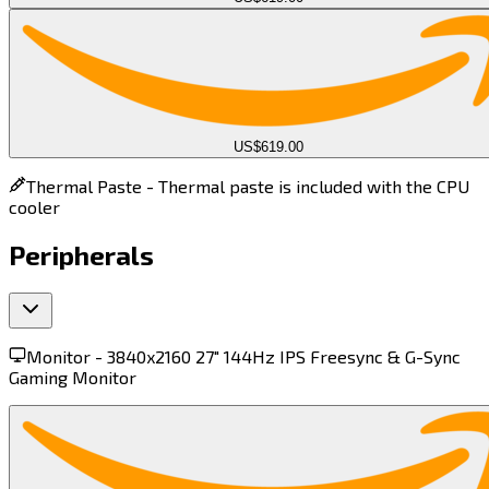
US$619.00
Thermal Paste -
Thermal paste is included with the CPU
cooler
Peripherals
Monitor -
3840x2160 27" 144Hz IPS Freesync & G-Sync
Gaming Monitor​​​​‌ ‍ ​‍​‍‌‍ ‌ ​‍‌‍‍‌‌‍‌ ‌‍‍‌‌‍ ‍​‍​‍​ ‍‍​‍​‍‌ ​ ‌‍​‌‌‍ ‍‌‍‍‌‌ ‌​‌ ‍‌​‍ ‍‌‍‍‌‌‍ ​‍​‍​‍ ​​‍​‍‌‍‍​‌ ​‍‌‍‌‌‌‍‌‍​‍​‍​ ‍‍​‍​‍​‍ ‌‍​‌‌‍‌​‌‍ ‌‌‍‍‌‌‍ ‍​‍ ‌‍‍‌‌‍ ‍‌ ‌​‌‍‌‌‌‍ ‍‌ ‌​​‍ ‌‍‌‌‌‍‌​‌‍‍‌‌ ‌​​‍ ‌‍ ‌‌‍ ‌‍‌​‌‍‌‌​ ‌‌ ​​‌ ​‍‌‍‌‌‌ ​ ‌‍‌‌‌‍ ‍‌ ‌​‌‍​‌‌ ‌​‌‍‍‌‌‍ ‌‍ ‍​ ‍ ‌‍‍‌‌‍‌​​ ‌‌‍​‌‌‍‌‌​ ​ ‌‍​ ​ ‌ ​ ​‌‌‍‌‍​ ​‍​‍ ‌​ ​​‌‍​‌‌‍​‍‌‍‌‍​‍ ‌​ ‌​​ ​‍‌‍‌‌​ ‌​​‍ ‌​ ‍‌‌‍‌​​ ‌‍​ ‍‌​‍ ‌​ ‍​‌‍​‌​ ‍‌​ ‌‌​ ‌​​ ‍‌​ ​‍‌‍​‌​ ​‍​ ‌‌‌‍​‍​ ‌​​ ‍ ‌ ‌​‌ ‍‌‌ ​​‌‍‌‌​ ‌‌‍ ‌‌‍ ‌‍ ‍‌‍‍‌‌ ‌​‌‍ ‌ ​‍​ ‍ ‌ ​​‌‍​‌‌ ‌​‌‍‍​​ ‌‌‍ ‍‌‍​‌‌‍ ‌‌‍‌‌​ ‌‍​‍‌‍​‌‌ ​ ‌‍‌‌‌‌‌‌‌ ​‍‌‍ ​​ ‌​‍‌‌​ ​‍‌​‌‍‌‍​‌‌‍‌​‌‍ ‌‌‍‍‌‌‍ ‍​‍‌‍‌‍‍‌‌‍‌​​ ‌‌‍​‌‌‍‌‌​ ​ ‌‍​ ​ ‌ ​ ​‌‌‍‌‍​ ​‍​‍ ‌​ ​​‌‍​‌‌‍​‍‌‍‌‍​‍ ‌​ ‌​​ ​‍‌‍‌‌​ ‌​​‍ ‌​ ‍‌‌‍‌​​ ‌‍​ ‍‌​‍ ‌​ ‍​‌‍​‌​ ‍‌​ ‌‌​ ‌​​ ‍‌​ ​‍‌‍​‌​ ​‍​ ‌‌‌‍​‍​ ‌​​‍‌‍‌ ‌​‌ ‍‌‌ ​​‌‍‌‌​ ‌‌‍ ‌‌‍ ‌‍ ‍‌‍‍‌‌ ‌​‌‍ ‌ ​‍​‍‌‍‌ ​​‌‍​‌‌ ‌​‌‍‍​​ ‌‌‍ ‍‌‍​‌‌‍ ‌‌‍‌‌​‍‌‍‌ ​​‌‍‌‌‌ ​‍‌ ​ ‌ ​​‌‍‌‌‌‍​ ‌ ‌​‌‍‍‌‌ ‌‍‌‍‌‌​ ‌‌ ​​‌ ‌‌‌‍​‍‌‍ ​‌‍‍‌‌ ​ ‌‍‍​‌‍‌‌‌‍‌​​‍​‍‌ ‌