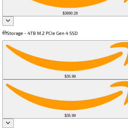
$3890.28
Storage -
4TB M.2 PCIe Gen 4 SSD​​​​‌ ‍ ​‍​‍‌‍ ‌ ​‍‌‍‍‌‌‍‌ ‌‍‍‌‌‍ ‍​‍​‍​ ‍‍​‍​‍‌ ​ ‌‍​‌‌‍ ‍‌‍‍‌‌ ‌​‌ ‍‌​‍ ‍‌‍‍‌‌‍ ​‍​‍​‍ ​​‍​‍‌‍‍​‌ ​‍‌‍‌‌‌‍‌‍​‍​‍​ ‍‍​‍​‍​‍ ‌‍​‌‌‍‌​‌‍ ‌‌‍‍‌‌‍ ‍​‍ ‌‍‍‌‌‍ ‍‌ ‌​‌‍‌‌‌‍ ‍‌ ‌​​‍ ‌‍‌‌‌‍‌​‌‍‍‌‌ ‌​​‍ ‌‍ ‌‌‍ ‌‍‌​‌‍‌‌​ ‌‌ ​​‌ ​‍‌‍‌‌‌ ​ ‌‍‌‌‌‍ ‍‌ ‌​‌‍​‌‌ ‌​‌‍‍‌‌‍ ‌‍ ‍​ ‍ ‌‍‍‌‌‍‌​​ ‌​ ‌‍‌‍‌​‌‍‌‌​ ​‌​ ‌​​ ​ ‌‍​‌‌‍​ ​‍ ‌‌‍‌​​ ‍​​ ‌‍​ ‍​​‍ ‌​ ‌​‌‍​‌​ ‍​​ ‍​​‍ ‌​ ‍‌​ ​‌​ ‌​​ ​‍​‍ ‌​ ‌ ​ ​​​ ​‍‌‍​‌‌‍​‍​ ‌​‌‍‌‌​ ‌​‌‍‌​‌‍‌‌‌‍​‍‌‍‌‍​ ‍ ‌ ‌​‌ ‍‌‌ ​​‌‍‌‌​ ‌‌ ​ ‌ ‌​‌‍ ‌ ​‍‌‍​‌‌‍‌ ‌‍‌‌​ ‍ ‌ ​​‌‍​‌‌ ‌​‌‍‍​​ ‌‌‍ ‍‌‍​‌‌‍ ‌‌‍‌‌​ ‌‍​‍‌‍​‌‌ ​ ‌‍‌‌‌‌‌‌‌ ​‍‌‍ ​​ ‌​‍‌‌​ ​‍‌​‌‍‌‍​‌‌‍‌​‌‍ ‌‌‍‍‌‌‍ ‍​‍‌‍‌‍‍‌‌‍‌​​ ‌​ ‌‍‌‍‌​‌‍‌‌​ ​‌​ ‌​​ ​ ‌‍​‌‌‍​ ​‍ ‌‌‍‌​​ ‍​​ ‌‍​ ‍​​‍ ‌​ ‌​‌‍​‌​ ‍​​ ‍​​‍ ‌​ ‍‌​ ​‌​ ‌​​ ​‍​‍ ‌​ ‌ ​ ​​​ ​‍‌‍​‌‌‍​‍​ ‌​‌‍‌‌​ ‌​‌‍‌​‌‍‌‌‌‍​‍‌‍‌‍​‍‌‍‌ ‌​‌ ‍‌‌ ​​‌‍‌‌​ ‌‌ ​ ‌ ‌​‌‍ ‌ ​‍‌‍​‌‌‍‌ ‌‍‌‌​‍‌‍‌ ​​‌‍​‌‌ ‌​‌‍‍​​ ‌‌‍ ‍‌‍​‌‌‍ ‌‌‍‌‌​‍‌‍‌ ​​‌‍‌‌‌ ​‍‌ ​ ‌ ​​‌‍‌‌‌‍​ ‌ ‌​‌‍‍‌‌ ‌‍‌‍‌‌​ ‌‌ ​​‌ ‌‌‌‍​‍‌‍ ​‌‍‍‌‌ ​ ‌‍‍​‌‍‌‌‌‍‌​​‍​‍‌ ‌
$35.99
$35.99