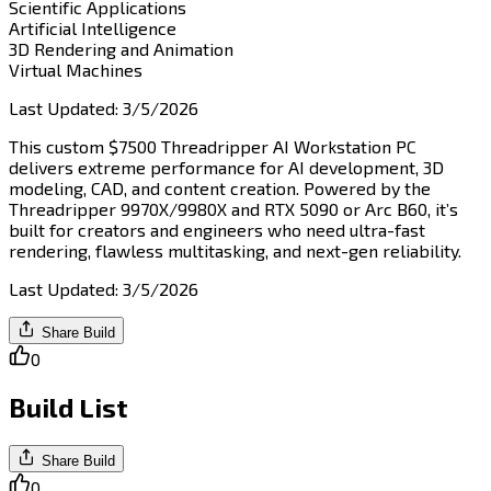
Scientific Applications​​​​‌ ‍ ​‍​‍‌‍ ‌ ​‍‌‍‍‌‌‍‌ ‌‍‍‌‌‍ ‍​‍​‍​ ‍‍​‍​‍‌ ​ ‌‍​‌‌‍ ‍‌‍‍‌‌ ‌​‌ ‍‌​‍ ‍‌‍‍‌‌‍ ​‍​‍​‍ ​​‍​‍‌‍‍​‌ ​‍‌‍‌‌‌‍‌‍​‍​‍​ ‍‍​‍​‍​‍ ‌‍​‌‌‍‌​‌‍ ‌‌‍‍‌‌‍ ‍​‍ ‌‍‍‌‌‍ ‍‌ ‌​‌‍‌‌‌‍ ‍‌ ‌​​‍ ‌‍‌‌‌‍‌​‌‍‍‌‌ ‌​​‍ ‌‍ ‌‌‍ ‌‍‌​‌‍‌‌​ ‌‌ ​​‌ ​‍‌‍‌‌‌ ​ ‌‍‌‌‌‍ ‍‌ ‌​‌‍​‌‌ ‌​‌‍‍‌‌‍ ‌‍ ‍​ ‍ ‌‍‍‌‌‍‌​​ ‌‌‍‌​‌‍​‌​ ‌ ​ ​‍‌‍​‌​ ​‍‌‍​‌​ ‌‍​‍ ‌‌‍‌​​ ‌​​ ‌‍‌‍‌‍​‍ ‌​ ‌​​ ​ ​ ‌‌​ ​ ​‍ ‌​ ‍​​ ​‌‌‍​‌​ ‌ ​‍ ‌‌‍​‍‌‍​‍‌‍​‌​ ‌‍​ ​​‌‍‌‍​ ​‌​ ‌ ​ ‍​​ ​​‌‍​ ​ ‍​​ ‍ ‌ ‌​‌ ‍‌‌ ​​‌‍‌‌​ ‌‌ ‌​‌‍​‌‌‍‌ ​ ‍ ‌ ​​‌‍​‌‌ ‌​‌‍‍​​ ‌‌‍ ‍‌‍​‌‌‍ ‌‌‍‌‌​ ‌‍​‍‌‍​‌‌ ​ ‌‍‌‌‌‌‌‌‌ ​‍‌‍ ​​ ‌​‍‌‌​ ​‍‌​‌‍‌‍​‌‌‍‌​‌‍ ‌‌‍‍‌‌‍ ‍​‍‌‍‌‍‍‌‌‍‌​​ ‌‌‍‌​‌‍​‌​ ‌ ​ ​‍‌‍​‌​ ​‍‌‍​‌​ ‌‍​‍ ‌‌‍‌​​ ‌​​ ‌‍‌‍‌‍​‍ ‌​ ‌​​ ​ ​ ‌‌​ ​ ​‍ ‌​ ‍​​ ​‌‌‍​‌​ ‌ ​‍ ‌‌‍​‍‌‍​‍‌‍​‌​ ‌‍​ ​​‌‍‌‍​ ​‌​ ‌ ​ ‍​​ ​​‌‍​ ​ ‍​​‍‌‍‌ ‌​‌ ‍‌‌ ​​‌‍‌‌​ ‌‌ ‌​‌‍​‌‌‍‌ ​‍‌‍‌ ​​‌‍​‌‌ ‌​‌‍‍​​ ‌‌‍ ‍‌‍​‌‌‍ ‌‌‍‌‌​‍‌‍‌ ​​‌‍‌‌‌ ​‍‌ ​ ‌ ​​‌‍‌‌‌‍​ ‌ ‌​‌‍‍‌‌ ‌‍‌‍‌‌​ ‌‌ ​​‌ ‌‌‌‍​‍‌‍ ​‌‍‍‌‌ ​ ‌‍‍​‌‍‌‌‌‍‌​​‍​‍‌ ‌
Artificial Intelligence​​​​‌ ‍ ​‍​‍‌‍ ‌ ​‍‌‍‍‌‌‍‌ ‌‍‍‌‌‍ ‍​‍​‍​ ‍‍​‍​‍‌ ​ ‌‍​‌‌‍ ‍‌‍‍‌‌ ‌​‌ ‍‌​‍ ‍‌‍‍‌‌‍ ​‍​‍​‍ ​​‍​‍‌‍‍​‌ ​‍‌‍‌‌‌‍‌‍​‍​‍​ ‍‍​‍​‍​‍ ‌‍​‌‌‍‌​‌‍ ‌‌‍‍‌‌‍ ‍​‍ ‌‍‍‌‌‍ ‍‌ ‌​‌‍‌‌‌‍ ‍‌ ‌​​‍ ‌‍‌‌‌‍‌​‌‍‍‌‌ ‌​​‍ ‌‍ ‌‌‍ ‌‍‌​‌‍‌‌​ ‌‌ ​​‌ ​‍‌‍‌‌‌ ​ ‌‍‌‌‌‍ ‍‌ ‌​‌‍​‌‌ ‌​‌‍‍‌‌‍ ‌‍ ‍​ ‍ ‌‍‍‌‌‍‌​​ ‌‌‍‌‌‌‍‌‌​ ‍​​ ​ ​ ​‍​ ‍​‌‍​‍​ ​‍​‍ ‌‌‍‌​​ ‌ ​ ​‍​ ​​​‍ ‌​ ‌​‌‍​‌​ ​​‌‍‌‍​‍ ‌​ ‍​​ ‌‌​ ‌‍​ ‍​​‍ ‌‌‍‌‍‌‍​‌​ ‌‌​ ​​​ ​‌‌‍​‍‌‍‌‌‌‍​‍​ ‍​‌‍​‌‌‍​‌​ ‍​​ ‍ ‌ ‌​‌ ‍‌‌ ​​‌‍‌‌​ ‌‌ ‌​‌‍​‌‌‍‌ ​ ‍ ‌ ​​‌‍​‌‌ ‌​‌‍‍​​ ‌‌‍ ‍‌‍​‌‌‍ ‌‌‍‌‌​ ‌‍​‍‌‍​‌‌ ​ ‌‍‌‌‌‌‌‌‌ ​‍‌‍ ​​ ‌​‍‌‌​ ​‍‌​‌‍‌‍​‌‌‍‌​‌‍ ‌‌‍‍‌‌‍ ‍​‍‌‍‌‍‍‌‌‍‌​​ ‌‌‍‌‌‌‍‌‌​ ‍​​ ​ ​ ​‍​ ‍​‌‍​‍​ ​‍​‍ ‌‌‍‌​​ ‌ ​ ​‍​ ​​​‍ ‌​ ‌​‌‍​‌​ ​​‌‍‌‍​‍ ‌​ ‍​​ ‌‌​ ‌‍​ ‍​​‍ ‌‌‍‌‍‌‍​‌​ ‌‌​ ​​​ ​‌‌‍​‍‌‍‌‌‌‍​‍​ ‍​‌‍​‌‌‍​‌​ ‍​​‍‌‍‌ ‌​‌ ‍‌‌ ​​‌‍‌‌​ ‌‌ ‌​‌‍​‌‌‍‌ ​‍‌‍‌ ​​‌‍​‌‌ ‌​‌‍‍​​ ‌‌‍ ‍‌‍​‌‌‍ ‌‌‍‌‌​‍‌‍‌ ​​‌‍‌‌‌ ​‍‌ ​ ‌ ​​‌‍‌‌‌‍​ ‌ ‌​‌‍‍‌‌ ‌‍‌‍‌‌​ ‌‌ ​​‌ ‌‌‌‍​‍‌‍ ​‌‍‍‌‌ ​ ‌‍‍​‌‍‌‌‌‍‌​​‍​‍‌ ‌
3D Rendering and Animation​​​​‌ ‍ ​‍​‍‌‍ ‌ ​‍‌‍‍‌‌‍‌ ‌‍‍‌‌‍ ‍​‍​‍​ ‍‍​‍​‍‌ ​ ‌‍​‌‌‍ ‍‌‍‍‌‌ ‌​‌ ‍‌​‍ ‍‌‍‍‌‌‍ ​‍​‍​‍ ​​‍​‍‌‍‍​‌ ​‍‌‍‌‌‌‍‌‍​‍​‍​ ‍‍​‍​‍​‍ ‌‍​‌‌‍‌​‌‍ ‌‌‍‍‌‌‍ ‍​‍ ‌‍‍‌‌‍ ‍‌ ‌​‌‍‌‌‌‍ ‍‌ ‌​​‍ ‌‍‌‌‌‍‌​‌‍‍‌‌ ‌​​‍ ‌‍ ‌‌‍ ‌‍‌​‌‍‌‌​ ‌‌ ​​‌ ​‍‌‍‌‌‌ ​ ‌‍‌‌‌‍ ‍‌ ‌​‌‍​‌‌ ‌​‌‍‍‌‌‍ ‌‍ ‍​ ‍ ‌‍‍‌‌‍‌​​ ‌​ ‍​‌‍​‍‌‍​‍​ ​ ​ ‌‌​ ​ ​ ‌​​ ‌‌​‍ ‌‌‍​‍​ ​‍​ ​‌​ ​ ​‍ ‌​ ‌​‌‍​‌‌‍‌‍​ ​​​‍ ‌​ ‍‌​ ​‌​ ‌‌​ ‍‌​‍ ‌‌‍​‍‌‍​‌​ ‍​​ ‌​‌‍‌​‌‍‌​‌‍‌​​ ​​‌‍​ ​ ​‌​ ​‌‌‍​‍​ ‍ ‌ ‌​‌ ‍‌‌ ​​‌‍‌‌​ ‌‌ ‌​‌‍​‌‌‍‌ ​ ‍ ‌ ​​‌‍​‌‌ ‌​‌‍‍​​ ‌‌‍ ‍‌‍​‌‌‍ ‌‌‍‌‌​ ‌‍​‍‌‍​‌‌ ​ ‌‍‌‌‌‌‌‌‌ ​‍‌‍ ​​ ‌​‍‌‌​ ​‍‌​‌‍‌‍​‌‌‍‌​‌‍ ‌‌‍‍‌‌‍ ‍​‍‌‍‌‍‍‌‌‍‌​​ ‌​ ‍​‌‍​‍‌‍​‍​ ​ ​ ‌‌​ ​ ​ ‌​​ ‌‌​‍ ‌‌‍​‍​ ​‍​ ​‌​ ​ ​‍ ‌​ ‌​‌‍​‌‌‍‌‍​ ​​​‍ ‌​ ‍‌​ ​‌​ ‌‌​ ‍‌​‍ ‌‌‍​‍‌‍​‌​ ‍​​ ‌​‌‍‌​‌‍‌​‌‍‌​​ ​​‌‍​ ​ ​‌​ ​‌‌‍​‍​‍‌‍‌ ‌​‌ ‍‌‌ ​​‌‍‌‌​ ‌‌ ‌​‌‍​‌‌‍‌ ​‍‌‍‌ ​​‌‍​‌‌ ‌​‌‍‍​​ ‌‌‍ ‍‌‍​‌‌‍ ‌‌‍‌‌​‍‌‍‌ ​​‌‍‌‌‌ ​‍‌ ​ ‌ ​​‌‍‌‌‌‍​ ‌ ‌​‌‍‍‌‌ ‌‍‌‍‌‌​ ‌‌ ​​‌ ‌‌‌‍​‍‌‍ ​‌‍‍‌‌ ​ ‌‍‍​‌‍‌‌‌‍‌​​‍​‍‌ ‌
Virtual Machines​​​​‌ ‍ ​‍​‍‌‍ ‌ ​‍‌‍‍‌‌‍‌ ‌‍‍‌‌‍ ‍​‍​‍​ ‍‍​‍​‍‌ ​ ‌‍​‌‌‍ ‍‌‍‍‌‌ ‌​‌ ‍‌​‍ ‍‌‍‍‌‌‍ ​‍​‍​‍ ​​‍​‍‌‍‍​‌ ​‍‌‍‌‌‌‍‌‍​‍​‍​ ‍‍​‍​‍​‍ ‌‍​‌‌‍‌​‌‍ ‌‌‍‍‌‌‍ ‍​‍ ‌‍‍‌‌‍ ‍‌ ‌​‌‍‌‌‌‍ ‍‌ ‌​​‍ ‌‍‌‌‌‍‌​‌‍‍‌‌ ‌​​‍ ‌‍ ‌‌‍ ‌‍‌​‌‍‌‌​ ‌‌ ​​‌ ​‍‌‍‌‌‌ ​ ‌‍‌‌‌‍ ‍‌ ‌​‌‍​‌‌ ‌​‌‍‍‌‌‍ ‌‍ ‍​ ‍ ‌‍‍‌‌‍‌​​ ‌​ ‌​​ ​‍​ ‌ ‌‍‌​​ ‌‌‌‍‌‍​ ‌‍​ ‌‍​‍ ‌​ ‌​‌‍​ ‌‍‌​​ ​ ​‍ ‌​ ‌​​ ​‌​ ‌​‌‍​‍​‍ ‌‌‍​‌​ ‍‌​ ‌ ‌‍‌​​‍ ‌​ ‌ ​ ​ ‌‍‌‌‌‍‌‍​ ‌‍​ ‌‌​ ​ ‌‍​ ​ ‌​​ ​‍​ ‍‌​ ​‌​ ‍ ‌ ‌​‌ ‍‌‌ ​​‌‍‌‌​ ‌‌ ‌​‌‍​‌‌‍‌ ​ ‍ ‌ ​​‌‍​‌‌ ‌​‌‍‍​​ ‌‌‍ ‍‌‍​‌‌‍ ‌‌‍‌‌​ ‌‍​‍‌‍​‌‌ ​ ‌‍‌‌‌‌‌‌‌ ​‍‌‍ ​​ ‌​‍‌‌​ ​‍‌​‌‍‌‍​‌‌‍‌​‌‍ ‌‌‍‍‌‌‍ ‍​‍‌‍‌‍‍‌‌‍‌​​ ‌​ ‌​​ ​‍​ ‌ ‌‍‌​​ ‌‌‌‍‌‍​ ‌‍​ ‌‍​‍ ‌​ ‌​‌‍​ ‌‍‌​​ ​ ​‍ ‌​ ‌​​ ​‌​ ‌​‌‍​‍​‍ ‌‌‍​‌​ ‍‌​ ‌ ‌‍‌​​‍ ‌​ ‌ ​ ​ ‌‍‌‌‌‍‌‍​ ‌‍​ ‌‌​ ​ ‌‍​ ​ ‌​​ ​‍​ ‍‌​ ​‌​‍‌‍‌ ‌​‌ ‍‌‌ ​​‌‍‌‌​ ‌‌ ‌​‌‍​‌‌‍‌ ​‍‌‍‌ ​​‌‍​‌‌ ‌​‌‍‍​​ ‌‌‍ ‍‌‍​‌‌‍ ‌‌‍‌‌​‍‌‍‌ ​​‌‍‌‌‌ ​‍‌ ​ ‌ ​​‌‍‌‌‌‍​ ‌ ‌​‌‍‍‌‌ ‌‍‌‍‌‌​ ‌‌ ​​‌ ‌‌‌‍​‍‌‍ ​‌‍‍‌‌ ​ ‌‍‍​‌‍‌‌‌‍‌​​‍​‍‌ ‌
Last Updated
:
3/5/2026
This custom $7500 Threadripper AI Workstation PC
delivers extreme performance for AI development, 3D
modeling, CAD, and content creation. Powered by the
Threadripper 9970X/9980X and RTX 5090 or Arc B60, it’s
built for creators and engineers who need ultra-fast
rendering, flawless multitasking, and next-gen reliability.​​​​‌ ‍ ​‍​‍‌‍ ‌ ​‍‌‍‍‌‌‍‌ ‌‍‍‌‌‍ ‍​‍​‍​ ‍‍​‍​‍‌ ​ ‌‍​‌‌‍ ‍‌‍‍‌‌ ‌​‌ ‍‌​‍ ‍‌‍‍‌‌‍ ​‍​‍​‍ ​​‍​‍‌‍‍​‌ ​‍‌‍‌‌‌‍‌‍​‍​‍​ ‍‍​‍​‍​‍ ‌‍​‌‌‍‌​‌‍ ‌‌‍‍‌‌‍ ‍​‍ ‌‍‍‌‌‍ ‍‌ ‌​‌‍‌‌‌‍ ‍‌ ‌​​‍ ‌‍‌‌‌‍‌​‌‍‍‌‌ ‌​​‍ ‌‍ ‌‌‍ ‌‍‌​‌‍‌‌​ ‌‌ ​​‌ ​‍‌‍‌‌‌ ​ ‌‍‌‌‌‍ ‍‌ ‌​‌‍​‌‌ ‌​‌‍‍‌‌‍ ‌‍ ‍​ ‍ ‌‍‍‌‌‍‌​​ ‌​ ‌ ​ ​ ‌‍‌‌​ ​ ​ ‌​‌‍‌‌​ ‌‍​ ‌‍​‍ ‌​ ‌‌​ ‌‌​ ‌ ​ ​​​‍ ‌​ ‌​​ ‌‍‌‍​ ‌‍​‍​‍ ‌‌‍​‍‌‍‌‍​ ‍​​ ‌ ​‍ ‌​ ​‍‌‍​ ​ ‌‌​ ‌​​ ‍‌​ ‌‌‌‍‌​​ ​ ​ ‌ ​ ‍​​ ‌‍​ ‌​​ ‍ ‌ ‌​‌ ‍‌‌ ​​‌‍‌‌​ ‌‌‍​‍‌ ‌‌‌‍‍‌‌‍ ​‌‍‌​​ ‍ ‌ ​​‌‍​‌‌ ‌​‌‍‍​​ ‌‌‍‍‌​ ​‌​ ‍​‌‍ ‍‌‌ ‌ ​ ‌‍‍​‌‍ ‌ ​‍‌ ‌​‌‌ ‌‍‌​‌‍‌‌‌ ​ ‌‍​ ​‍‌‌​ ‌‌‌​​‍‌‌ ‌‍‍ ‌‍‌‌‌ ‍‌​‍‌‌​ ​ ‌​‌​​‍‌‌​ ​ ‌​‌​​‍‌‌​ ​‍​ ​‍‌‍‌‌‌‍ ‍​‍‌‌​ ​‍​ ​‍​‍‌‌​ ‌‌‌​‌​​‍ ‍‌ ‌‍‌‍​‌‌‍ ​‌ ‌‌‌‍‌‌​‍‌‌​ ‌‌‌​​‍‌‌ ‌‍‍ ‌‍‌‌‌ ‍‌​‍‌‌​ ​ ‌​‌​​‍‌‌​ ​ ‌​‌​​‍‌‌​ ​‍​ ​‍‌‍​‌​ ​‌‌‍​ ​ ‌‌‌‍​‌‌‍​‍​ ‍​​ ​ ‌‍​ ​ ‍‌​ ‌‌‌‍​ ​‍‌‌​ ​‍​ ​‍​‍‌‌​ ‌‌‌​‌​​‍ ‍‌‍​ ‌‍‍​‌‍‍‌‌‍ ​‌‍‌​‌ ​‍‌‍‌‌‌‍ ‍​‍‌‌​ ‌‌‌​​‍‌‌ ‌‍‍ ‌‍‌‌‌ ‍‌​‍‌‌​ ​ ‌​‌​​‍‌‌​ ​ ‌​‌​​‍‌‌​ ​‍​ ​‍​ ‌​​ ​‌​ ​ ‌‍‌​​ ​ ‌‍‌‍‌‍​‍​ ‌‌‌‍‌‍‌‍​‌​ ‍‌​ ​‌​‍‌‌​ ​‍​ ​‍​‍‌‌​ ‌‌‌​‌​​‍ ‍‌ ‌​‌‍‌‌‌ ‍​‌ ‌​​ ‌‍​‍‌‍​‌‌ ​ ‌‍‌‌‌‌‌‌‌ ​‍‌‍ ​​ ‌​‍‌‌​ ​‍‌​‌‍‌‍​‌‌‍‌​‌‍ ‌‌‍‍‌‌‍ ‍​‍‌‍‌‍‍‌‌‍‌​​ ‌​ ‌ ​ ​ ‌‍‌‌​ ​ ​ ‌​‌‍‌‌​ ‌‍​ ‌‍​‍ ‌​ ‌‌​ ‌‌​ ‌ ​ ​​​‍ ‌​ ‌​​ ‌‍‌‍​ ‌‍​‍​‍ ‌‌‍​‍‌‍‌‍​ ‍​​ ‌ ​‍ ‌​ ​‍‌‍​ ​ ‌‌​ ‌​​ ‍‌​ ‌‌‌‍‌​​ ​ ​ ‌ ​ ‍​​ ‌‍​ ‌​​‍‌‍‌ ‌​‌ ‍‌‌ ​​‌‍‌‌​ ‌‌‍​‍‌ ‌‌‌‍‍‌‌‍ ​‌‍‌​​‍‌‍‌ ​​‌‍​‌‌ ‌​‌‍‍​​ ‌‌‍‍‌​ ​‌​ ‍​‌‍ ‍‌‌ ‌ ​ ‌‍‍​‌‍ ‌ ​‍‌ ‌​‌‌ ‌‍‌​‌‍‌‌‌ ​ ‌‍​ ​‍‌‌​ ‌‌‌​​‍‌‌ ‌‍‍ ‌‍‌‌‌ ‍‌​‍‌‌​ ​ ‌​‌​​‍‌‌​ ​ ‌​‌​​‍‌‌​ ​‍​ ​‍‌‍‌‌‌‍ ‍​‍‌‌​ ​‍​ ​‍​‍‌‌​ ‌‌‌​‌​​‍ ‍‌ ‌‍‌‍​‌‌‍ ​‌ ‌‌‌‍‌‌​‍‌‌​ ‌‌‌​​‍‌‌ ‌‍‍ ‌‍‌‌‌ ‍‌​‍‌‌​ ​ ‌​‌​​‍‌‌​ ​ ‌​‌​​‍‌‌​ ​‍​ ​‍‌‍​‌​ ​‌‌‍​ ​ ‌‌‌‍​‌‌‍​‍​ ‍​​ ​ ‌‍​ ​ ‍‌​ ‌‌‌‍​ ​‍‌‌​ ​‍​ ​‍​‍‌‌​ ‌‌‌​‌​​‍ ‍‌‍​ ‌‍‍​‌‍‍‌‌‍ ​‌‍‌​‌ ​‍‌‍‌‌‌‍ ‍​‍‌‌​ ‌‌‌​​‍‌‌ ‌‍‍ ‌‍‌‌‌ ‍‌​‍‌‌​ ​ ‌​‌​​‍‌‌​ ​ ‌​‌​​‍‌‌​ ​‍​ ​‍​ ‌​​ ​‌​ ​ ‌‍‌​​ ​ ‌‍‌‍‌‍​‍​ ‌‌‌‍‌‍‌‍​‌​ ‍‌​ ​‌​‍‌‌​ ​‍​ ​‍​‍‌‌​ ‌‌‌​‌​​‍ ‍‌ ‌​‌‍‌‌‌ ‍​‌ ‌​​‍‌‍‌ ​​‌‍‌‌‌ ​‍‌ ​ ‌ ​​‌‍‌‌‌‍​ ‌ ‌​‌‍‍‌‌ ‌‍‌‍‌‌​ ‌‌ ​​‌ ‌‌‌‍​‍‌‍ ​‌‍‍‌‌ ​ ‌‍‍​‌‍‌‌‌‍‌​​‍​‍‌ ‌
Last Updated
:
3/5/2026
Share Build
0
Build List
Share Build
0