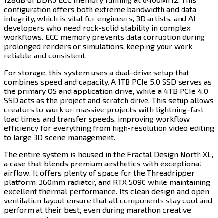
configuration offers both extreme bandwidth and data
integrity, which is vital for engineers, 3D artists, and AI
developers who need rock-solid stability in complex
workflows. ECC memory prevents data corruption during
prolonged renders or simulations, keeping your work
reliable and consistent.​​​​‌ ‍ ​‍​‍‌‍ ‌ ​‍‌‍‍‌‌‍‌ ‌‍‍‌‌‍ ‍​‍​‍​ ‍‍​‍​‍‌ ​ ‌‍​‌‌‍ ‍‌‍‍‌‌ ‌​‌ ‍‌​‍ ‍‌‍‍‌‌‍ ​‍​‍​‍ ​​‍​‍‌‍‍​‌ ​‍‌‍‌‌‌‍‌‍​‍​‍​ ‍‍​‍​‍​‍ ‌‍​‌‌‍‌​‌‍ ‌‌‍‍‌‌‍ ‍​‍ ‌‍‍‌‌‍ ‍‌ ‌​‌‍‌‌‌‍ ‍‌ ‌​​‍ ‌‍‌‌‌‍‌​‌‍‍‌‌ ‌​​‍ ‌‍ ‌‌‍ ‌‍‌​‌‍‌‌​ ‌‌ ​​‌ ​‍‌‍‌‌‌ ​ ‌‍‌‌‌‍ ‍‌ ‌​‌‍​‌‌ ‌​‌‍‍‌‌‍ ‌‍ ‍​ ‍ ‌‍‍‌‌‍‌​​ ‌​ ‌ ​ ​ ‌‍‌‌​ ​ ​ ‌​‌‍‌‌​ ‌‍​ ‌‍​‍ ‌​ ‌‌​ ‌‌​ ‌ ​ ​​​‍ ‌​ ‌​​ ‌‍‌‍​ ‌‍​‍​‍ ‌‌‍​‍‌‍‌‍​ ‍​​ ‌ ​‍ ‌​ ​‍‌‍​ ​ ‌‌​ ‌​​ ‍‌​ ‌‌‌‍‌​​ ​ ​ ‌ ​ ‍​​ ‌‍​ ‌​​ ‍ ‌ ‌​‌ ‍‌‌ ​​‌‍‌‌​ ‌‌‍​‍‌ ‌‌‌‍‍‌‌‍ ​‌‍‌​​ ‍ ‌ ​​‌‍​‌‌ ‌​‌‍‍​​ ‌‌‍‍‌​ ​‌​ ‍​‌‍ ‍‌‌ ‌‍ ​‌‍ ‌‍ ‍‌‍‌ ‌‌ ‌‍‌​‌‍‌‌‌ ​ ‌‍​ ​‍‌‌​ ‌‌‌​​‍‌‌ ‌‍‍ ‌‍‌‌‌ ‍‌​‍‌‌​ ​ ‌​‌​​‍‌‌​ ​ ‌​‌​​‍‌‌​ ​‍​ ​‍‌‍‌‌‌‍ ‍​‍‌‌​ ​‍​ ​‍​‍‌‌​ ‌‌‌​‌​​‍ ‍‌ ‌‍‌‍​‌‌‍ ​‌ ‌‌‌‍‌‌​‍‌‌​ ‌‌‌​​‍‌‌ ‌‍‍ ‌‍‌‌‌ ‍‌​‍‌‌​ ​ ‌​‌​​‍‌‌​ ​ ‌​‌​​‍‌‌​ ​‍​ ​‍‌‍‌‍​ ‍‌​ ​‌​ ‍‌‌‍​‍‌‍​‍​ ‍‌​ ‍‌​ ‍​‌‍​‌‌‍‌‍​ ‌‌​‍‌‌​ ​‍​ ​‍​‍‌‌​ ‌‌‌​‌​​‍ ‍‌‍​ ‌‍‍​‌‍‍‌‌‍ ​‌‍‌​‌ ​‍‌‍‌‌‌‍ ‍​‍‌‌​ ‌‌‌​​‍‌‌ ‌‍‍ ‌‍‌‌‌ ‍‌​‍‌‌​ ​ ‌​‌​​‍‌‌​ ​ ‌​‌​​‍‌‌​ ​‍​ ​‍​ ​​​ ​ ​ ‌‍​ ‌ ‌‍‌‍​ ‍​​ ‌ ‌‍​ ​ ‌‌‌‍‌‌​ ​​‌‍‌‍​‍‌‌​ ​‍​ ​‍​‍‌‌​ ‌‌‌​‌​​‍ ‍‌ ‌​‌‍‌‌‌ ‍​‌ ‌​​ ‌‍​‍‌‍​‌‌ ​ ‌‍‌‌‌‌‌‌‌ ​‍‌‍ ​​ ‌​‍‌‌​ ​‍‌​‌‍‌‍​‌‌‍‌​‌‍ ‌‌‍‍‌‌‍ ‍​‍‌‍‌‍‍‌‌‍‌​​ ‌​ ‌ ​ ​ ‌‍‌‌​ ​ ​ ‌​‌‍‌‌​ ‌‍​ ‌‍​‍ ‌​ ‌‌​ ‌‌​ ‌ ​ ​​​‍ ‌​ ‌​​ ‌‍‌‍​ ‌‍​‍​‍ ‌‌‍​‍‌‍‌‍​ ‍​​ ‌ ​‍ ‌​ ​‍‌‍​ ​ ‌‌​ ‌​​ ‍‌​ ‌‌‌‍‌​​ ​ ​ ‌ ​ ‍​​ ‌‍​ ‌​​‍‌‍‌ ‌​‌ ‍‌‌ ​​‌‍‌‌​ ‌‌‍​‍‌ ‌‌‌‍‍‌‌‍ ​‌‍‌​​‍‌‍‌ ​​‌‍​‌‌ ‌​‌‍‍​​ ‌‌‍‍‌​ ​‌​ ‍​‌‍ ‍‌‌ ‌‍ ​‌‍ ‌‍ ‍‌‍‌ ‌‌ ‌‍‌​‌‍‌‌‌ ​ ‌‍​ ​‍‌‌​ ‌‌‌​​‍‌‌ ‌‍‍ ‌‍‌‌‌ ‍‌​‍‌‌​ ​ ‌​‌​​‍‌‌​ ​ ‌​‌​​‍‌‌​ ​‍​ ​‍‌‍‌‌‌‍ ‍​‍‌‌​ ​‍​ ​‍​‍‌‌​ ‌‌‌​‌​​‍ ‍‌ ‌‍‌‍​‌‌‍ ​‌ ‌‌‌‍‌‌​‍‌‌​ ‌‌‌​​‍‌‌ ‌‍‍ ‌‍‌‌‌ ‍‌​‍‌‌​ ​ ‌​‌​​‍‌‌​ ​ ‌​‌​​‍‌‌​ ​‍​ ​‍‌‍‌‍​ ‍‌​ ​‌​ ‍‌‌‍​‍‌‍​‍​ ‍‌​ ‍‌​ ‍​‌‍​‌‌‍‌‍​ ‌‌​‍‌‌​ ​‍​ ​‍​‍‌‌​ ‌‌‌​‌​​‍ ‍‌‍​ ‌‍‍​‌‍‍‌‌‍ ​‌‍‌​‌ ​‍‌‍‌‌‌‍ ‍​‍‌‌​ ‌‌‌​​‍‌‌ ‌‍‍ ‌‍‌‌‌ ‍‌​‍‌‌​ ​ ‌​‌​​‍‌‌​ ​ ‌​‌​​‍‌‌​ ​‍​ ​‍​ ​​​ ​ ​ ‌‍​ ‌ ‌‍‌‍​ ‍​​ ‌ ‌‍​ ​ ‌‌‌‍‌‌​ ​​‌‍‌‍​‍‌‌​ ​‍​ ​‍​‍‌‌​ ‌‌‌​‌​​‍ ‍‌ ‌​‌‍‌‌‌ ‍​‌ ‌​​‍‌‍‌ ​​‌‍‌‌‌ ​‍‌ ​ ‌ ​​‌‍‌‌‌‍​ ‌ ‌​‌‍‍‌‌ ‌‍‌‍‌‌​ ‌‌ ​​‌ ‌‌‌‍​‍‌‍ ​‌‍‍‌‌ ​ ‌‍‍​‌‍‌‌‌‍‌​​‍​‍‌ ‌
For storage, this system uses a dual-drive setup that
combines speed and capacity. A 1TB PCIe 5.0 SSD serves as
the primary OS and application drive, while a 4TB PCIe 4.0
SSD acts as the project and scratch drive. This setup allows
creators to work on massive projects with lightning-fast
load times and transfer speeds, improving workflow
efficiency for everything from high-resolution video editing
to large 3D scene management.​​​​‌ ‍ ​‍​‍‌‍ ‌ ​‍‌‍‍‌‌‍‌ ‌‍‍‌‌‍ ‍​‍​‍​ ‍‍​‍​‍‌ ​ ‌‍​‌‌‍ ‍‌‍‍‌‌ ‌​‌ ‍‌​‍ ‍‌‍‍‌‌‍ ​‍​‍​‍ ​​‍​‍‌‍‍​‌ ​‍‌‍‌‌‌‍‌‍​‍​‍​ ‍‍​‍​‍​‍ ‌‍​‌‌‍‌​‌‍ ‌‌‍‍‌‌‍ ‍​‍ ‌‍‍‌‌‍ ‍‌ ‌​‌‍‌‌‌‍ ‍‌ ‌​​‍ ‌‍‌‌‌‍‌​‌‍‍‌‌ ‌​​‍ ‌‍ ‌‌‍ ‌‍‌​‌‍‌‌​ ‌‌ ​​‌ ​‍‌‍‌‌‌ ​ ‌‍‌‌‌‍ ‍‌ ‌​‌‍​‌‌ ‌​‌‍‍‌‌‍ ‌‍ ‍​ ‍ ‌‍‍‌‌‍‌​​ ‌​ ‌ ​ ​ ‌‍‌‌​ ​ ​ ‌​‌‍‌‌​ ‌‍​ ‌‍​‍ ‌​ ‌‌​ ‌‌​ ‌ ​ ​​​‍ ‌​ ‌​​ ‌‍‌‍​ ‌‍​‍​‍ ‌‌‍​‍‌‍‌‍​ ‍​​ ‌ ​‍ ‌​ ​‍‌‍​ ​ ‌‌​ ‌​​ ‍‌​ ‌‌‌‍‌​​ ​ ​ ‌ ​ ‍​​ ‌‍​ ‌​​ ‍ ‌ ‌​‌ ‍‌‌ ​​‌‍‌‌​ ‌‌‍​‍‌ ‌‌‌‍‍‌‌‍ ​‌‍‌​​ ‍ ‌ ​​‌‍​‌‌ ‌​‌‍‍​​ ‌‌‍‍‌​ ​‌​ ‍​‌‍ ‍‌‌ ‌‍ ​‌‍ ‌‍ ‍‌‍‌ ‌‌ ‌‍‌​‌‍‌‌‌ ​ ‌‍​ ​‍‌‌​ ‌‌‌​​‍‌‌ ‌‍‍ ‌‍‌‌‌ ‍‌​‍‌‌​ ​ ‌​‌​​‍‌‌​ ​ ‌​‌​​‍‌‌​ ​‍​ ​‍‌‍‌‌‌‍ ‍​‍‌‌​ ​‍​ ​‍​‍‌‌​ ‌‌‌​‌​​‍ ‍‌ ‌‍‌‍​‌‌‍ ​‌ ‌‌‌‍‌‌​‍‌‌​ ‌‌‌​​‍‌‌ ‌‍‍ ‌‍‌‌‌ ‍‌​‍‌‌​ ​ ‌​‌​​‍‌‌​ ​ ‌​‌​​‍‌‌​ ​‍​ ​‍‌‍​ ‌‍‌‍​ ​‍‌‍​‍‌‍‌​​ ​​​ ​​​ ​‍​ ​​‌‍‌‍‌‍​ ‌‍​‍​‍‌‌​ ​‍​ ​‍​‍‌‌​ ‌‌‌​‌​​‍ ‍‌‍​ ‌‍‍​‌‍‍‌‌‍ ​‌‍‌​‌ ​‍‌‍‌‌‌‍ ‍​‍‌‌​ ‌‌‌​​‍‌‌ ‌‍‍ ‌‍‌‌‌ ‍‌​‍‌‌​ ​ ‌​‌​​‍‌‌​ ​ ‌​‌​​‍‌‌​ ​‍​ ​‍‌‍​‌​ ‌‌‌‍‌​​ ‍‌​ ​‍​ ‌​​ ‌‍​ ‌‍​ ‌‌​ ​‌‌‍‌​‌‍​‍​‍‌‌​ ​‍​ ​‍​‍‌‌​ ‌‌‌​‌​​‍ ‍‌ ‌​‌‍‌‌‌ ‍​‌ ‌​​ ‌‍​‍‌‍​‌‌ ​ ‌‍‌‌‌‌‌‌‌ ​‍‌‍ ​​ ‌​‍‌‌​ ​‍‌​‌‍‌‍​‌‌‍‌​‌‍ ‌‌‍‍‌‌‍ ‍​‍‌‍‌‍‍‌‌‍‌​​ ‌​ ‌ ​ ​ ‌‍‌‌​ ​ ​ ‌​‌‍‌‌​ ‌‍​ ‌‍​‍ ‌​ ‌‌​ ‌‌​ ‌ ​ ​​​‍ ‌​ ‌​​ ‌‍‌‍​ ‌‍​‍​‍ ‌‌‍​‍‌‍‌‍​ ‍​​ ‌ ​‍ ‌​ ​‍‌‍​ ​ ‌‌​ ‌​​ ‍‌​ ‌‌‌‍‌​​ ​ ​ ‌ ​ ‍​​ ‌‍​ ‌​​‍‌‍‌ ‌​‌ ‍‌‌ ​​‌‍‌‌​ ‌‌‍​‍‌ ‌‌‌‍‍‌‌‍ ​‌‍‌​​‍‌‍‌ ​​‌‍​‌‌ ‌​‌‍‍​​ ‌‌‍‍‌​ ​‌​ ‍​‌‍ ‍‌‌ ‌‍ ​‌‍ ‌‍ ‍‌‍‌ ‌‌ ‌‍‌​‌‍‌‌‌ ​ ‌‍​ ​‍‌‌​ ‌‌‌​​‍‌‌ ‌‍‍ ‌‍‌‌‌ ‍‌​‍‌‌​ ​ ‌​‌​​‍‌‌​ ​ ‌​‌​​‍‌‌​ ​‍​ ​‍‌‍‌‌‌‍ ‍​‍‌‌​ ​‍​ ​‍​‍‌‌​ ‌‌‌​‌​​‍ ‍‌ ‌‍‌‍​‌‌‍ ​‌ ‌‌‌‍‌‌​‍‌‌​ ‌‌‌​​‍‌‌ ‌‍‍ ‌‍‌‌‌ ‍‌​‍‌‌​ ​ ‌​‌​​‍‌‌​ ​ ‌​‌​​‍‌‌​ ​‍​ ​‍‌‍​ ‌‍‌‍​ ​‍‌‍​‍‌‍‌​​ ​​​ ​​​ ​‍​ ​​‌‍‌‍‌‍​ ‌‍​‍​‍‌‌​ ​‍​ ​‍​‍‌‌​ ‌‌‌​‌​​‍ ‍‌‍​ ‌‍‍​‌‍‍‌‌‍ ​‌‍‌​‌ ​‍‌‍‌‌‌‍ ‍​‍‌‌​ ‌‌‌​​‍‌‌ ‌‍‍ ‌‍‌‌‌ ‍‌​‍‌‌​ ​ ‌​‌​​‍‌‌​ ​ ‌​‌​​‍‌‌​ ​‍​ ​‍‌‍​‌​ ‌‌‌‍‌​​ ‍‌​ ​‍​ ‌​​ ‌‍​ ‌‍​ ‌‌​ ​‌‌‍‌​‌‍​‍​‍‌‌​ ​‍​ ​‍​‍‌‌​ ‌‌‌​‌​​‍ ‍‌ ‌​‌‍‌‌‌ ‍​‌ ‌​​‍‌‍‌ ​​‌‍‌‌‌ ​‍‌ ​ ‌ ​​‌‍‌‌‌‍​ ‌ ‌​‌‍‍‌‌ ‌‍‌‍‌‌​ ‌‌ ​​‌ ‌‌‌‍​‍‌‍ ​‌‍‍‌‌ ​ ‌‍‍​‌‍‌‌‌‍‌​​‍​‍‌ ‌
The entire system is housed in the Fractal Design North XL,
a case that blends premium aesthetics with exceptional
airflow. It offers plenty of space for the Threadripper
platform, 360mm radiator, and RTX 5090 while maintaining
excellent thermal performance. Its clean design and open
ventilation layout ensure that all components stay cool and
perform at their best, even during marathon creative