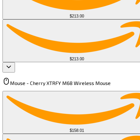
$213.00
$213.00
Mouse -
Cherry XTRFY M68 Wireless Mouse​​​​‌ ‍ ​‍​‍‌‍ ‌ ​‍‌‍‍‌‌‍‌ ‌‍‍‌‌‍ ‍​‍​‍​ ‍‍​‍​‍‌ ​ ‌‍​‌‌‍ ‍‌‍‍‌‌ ‌​‌ ‍‌​‍ ‍‌‍‍‌‌‍ ​‍​‍​‍ ​​‍​‍‌‍‍​‌ ​‍‌‍‌‌‌‍‌‍​‍​‍​ ‍‍​‍​‍​‍ ‌‍​‌‌‍‌​‌‍ ‌‌‍‍‌‌‍ ‍​‍ ‌‍‍‌‌‍ ‍‌ ‌​‌‍‌‌‌‍ ‍‌ ‌​​‍ ‌‍‌‌‌‍‌​‌‍‍‌‌ ‌​​‍ ‌‍ ‌‌‍ ‌‍‌​‌‍‌‌​ ‌‌ ​​‌ ​‍‌‍‌‌‌ ​ ‌‍‌‌‌‍ ‍‌ ‌​‌‍​‌‌ ‌​‌‍‍‌‌‍ ‌‍ ‍​ ‍ ‌‍‍‌‌‍‌​​ ‌‌‍​‍‌‍​‍​ ‌ ​ ​‌​ ‍‌‌‍​ ​ ‌‍​ ‍‌​‍ ‌​ ‍​​ ​‌‌‍​ ​ ‌ ​‍ ‌​ ‌​​ ‍​​ ​ ‌‍‌‌​‍ ‌​ ‍‌​ ​​‌‍​‍‌‍‌‍​‍ ‌‌‍​‍​ ​​​ ​ ‌‍‌​​ ​‌​ ‌​​ ​‍‌‍​‌​ ​ ‌‍​ ‌‍​‍​ ‌ ​ ‍ ‌ ‌​‌ ‍‌‌ ​​‌‍‌‌​ ‌‌‍ ‌ ‌​‌‍‍​‌‍‌‌‌ ​‍​ ‍ ‌ ​​‌‍​‌‌ ‌​‌‍‍​​ ‌‌‍ ‍‌‍​‌‌‍ ‌‌‍‌‌​ ‌‍​‍‌‍​‌‌ ​ ‌‍‌‌‌‌‌‌‌ ​‍‌‍ ​​ ‌​‍‌‌​ ​‍‌​‌‍‌‍​‌‌‍‌​‌‍ ‌‌‍‍‌‌‍ ‍​‍‌‍‌‍‍‌‌‍‌​​ ‌‌‍​‍‌‍​‍​ ‌ ​ ​‌​ ‍‌‌‍​ ​ ‌‍​ ‍‌​‍ ‌​ ‍​​ ​‌‌‍​ ​ ‌ ​‍ ‌​ ‌​​ ‍​​ ​ ‌‍‌‌​‍ ‌​ ‍‌​ ​​‌‍​‍‌‍‌‍​‍ ‌‌‍​‍​ ​​​ ​ ‌‍‌​​ ​‌​ ‌​​ ​‍‌‍​‌​ ​ ‌‍​ ‌‍​‍​ ‌ ​‍‌‍‌ ‌​‌ ‍‌‌ ​​‌‍‌‌​ ‌‌‍ ‌ ‌​‌‍‍​‌‍‌‌‌ ​‍​‍‌‍‌ ​​‌‍​‌‌ ‌​‌‍‍​​ ‌‌‍ ‍‌‍​‌‌‍ ‌‌‍‌‌​‍‌‍‌ ​​‌‍‌‌‌ ​‍‌ ​ ‌ ​​‌‍‌‌‌‍​ ‌ ‌​‌‍‍‌‌ ‌‍‌‍‌‌​ ‌‌ ​​‌ ‌‌‌‍​‍‌‍ ​‌‍‍‌‌ ​ ‌‍‍​‌‍‌‌‌‍‌​​‍​‍‌ ‌
$158.01