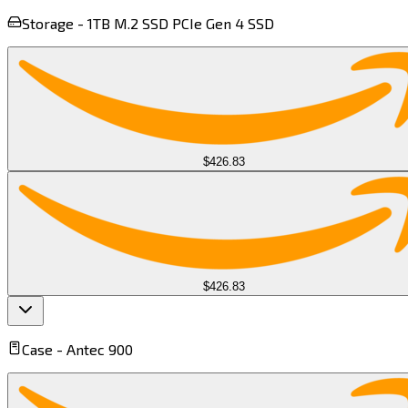
Storage -
1TB M.2 SSD PCIe Gen 4 SSD​​​​‌ ‍ ​‍​‍‌‍ ‌ ​‍‌‍‍‌‌‍‌ ‌‍‍‌‌‍ ‍​‍​‍​ ‍‍​‍​‍‌ ​ ‌‍​‌‌‍ ‍‌‍‍‌‌ ‌​‌ ‍‌​‍ ‍‌‍‍‌‌‍ ​‍​‍​‍ ​​‍​‍‌‍‍​‌ ​‍‌‍‌‌‌‍‌‍​‍​‍​ ‍‍​‍​‍​‍ ‌‍​‌‌‍‌​‌‍ ‌‌‍‍‌‌‍ ‍​‍ ‌‍‍‌‌‍ ‍‌ ‌​‌‍‌‌‌‍ ‍‌ ‌​​‍ ‌‍‌‌‌‍‌​‌‍‍‌‌ ‌​​‍ ‌‍ ‌‌‍ ‌‍‌​‌‍‌‌​ ‌‌ ​​‌ ​‍‌‍‌‌‌ ​ ‌‍‌‌‌‍ ‍‌ ‌​‌‍​‌‌ ‌​‌‍‍‌‌‍ ‌‍ ‍​ ‍ ‌‍‍‌‌‍‌​​ ‌‌‍‌‍​ ‌‌​ ​​‌‍​ ​ ​‌​ ​‌​ ‌‌​ ‌​​‍ ‌‌‍​‌​ ​ ‌‍​‍​ ‌‌​‍ ‌​ ‌​​ ‌‌​ ‍‌​ ‍​​‍ ‌​ ‍​​ ‌ ‌‍​‌‌‍​‍​‍ ‌​ ‌‍​ ​‍​ ​ ​ ​ ‌‍‌‌‌‍​ ​ ‌ ​ ​​‌‍‌‌​ ‍‌‌‍‌‍​ ‌​​ ‍ ‌ ‌​‌ ‍‌‌ ​​‌‍‌‌​ ‌‌ ​ ‌ ‌​‌‍ ‌ ​‍‌‍​‌‌‍‌ ‌‍‌‌​ ‍ ‌ ​​‌‍​‌‌ ‌​‌‍‍​​ ‌‌‍ ‍‌‍​‌‌‍ ‌‌‍‌‌​ ‌‍​‍‌‍​‌‌ ​ ‌‍‌‌‌‌‌‌‌ ​‍‌‍ ​​ ‌​‍‌‌​ ​‍‌​‌‍‌‍​‌‌‍‌​‌‍ ‌‌‍‍‌‌‍ ‍​‍‌‍‌‍‍‌‌‍‌​​ ‌‌‍‌‍​ ‌‌​ ​​‌‍​ ​ ​‌​ ​‌​ ‌‌​ ‌​​‍ ‌‌‍​‌​ ​ ‌‍​‍​ ‌‌​‍ ‌​ ‌​​ ‌‌​ ‍‌​ ‍​​‍ ‌​ ‍​​ ‌ ‌‍​‌‌‍​‍​‍ ‌​ ‌‍​ ​‍​ ​ ​ ​ ‌‍‌‌‌‍​ ​ ‌ ​ ​​‌‍‌‌​ ‍‌‌‍‌‍​ ‌​​‍‌‍‌ ‌​‌ ‍‌‌ ​​‌‍‌‌​ ‌‌ ​ ‌ ‌​‌‍ ‌ ​‍‌‍​‌‌‍‌ ‌‍‌‌​‍‌‍‌ ​​‌‍​‌‌ ‌​‌‍‍​​ ‌‌‍ ‍‌‍​‌‌‍ ‌‌‍‌‌​‍‌‍‌ ​​‌‍‌‌‌ ​‍‌ ​ ‌ ​​‌‍‌‌‌‍​ ‌ ‌​‌‍‍‌‌ ‌‍‌‍‌‌​ ‌‌ ​​‌ ‌‌‌‍​‍‌‍ ​‌‍‍‌‌ ​ ‌‍‍​‌‍‌‌‌‍‌​​‍​‍‌ ‌
$426.83
$426.83
Case -
Antec 900​​​​‌ ‍ ​‍​‍‌‍ ‌ ​‍‌‍‍‌‌‍‌ ‌‍‍‌‌‍ ‍​‍​‍​ ‍‍​‍​‍‌ ​ ‌‍​‌‌‍ ‍‌‍‍‌‌ ‌​‌ ‍‌​‍ ‍‌‍‍‌‌‍ ​‍​‍​‍ ​​‍​‍‌‍‍​‌ ​‍‌‍‌‌‌‍‌‍​‍​‍​ ‍‍​‍​‍​‍ ‌‍​‌‌‍‌​‌‍ ‌‌‍‍‌‌‍ ‍​‍ ‌‍‍‌‌‍ ‍‌ ‌​‌‍‌‌‌‍ ‍‌ ‌​​‍ ‌‍‌‌‌‍‌​‌‍‍‌‌ ‌​​‍ ‌‍ ‌‌‍ ‌‍‌​‌‍‌‌​ ‌‌ ​​‌ ​‍‌‍‌‌‌ ​ ‌‍‌‌‌‍ ‍‌ ‌​‌‍​‌‌ ‌​‌‍‍‌‌‍ ‌‍ ‍​ ‍ ‌‍‍‌‌‍‌​​ ‌‌‍​‌‌‍​ ​ ​ ​ ‌ ​ ​​​ ‌‌​ ‌ ‌‍​‌​‍ ‌​ ‌‍​ ​ ‌‍​‍​ ‌ ​‍ ‌​ ‌​​ ‌‍‌‍‌​​ ​‍​‍ ‌‌‍​‌‌‍​ ‌‍‌‌​ ‌​​‍ ‌​ ‌ ‌‍‌‍‌‍‌‍​ ​‌​ ‌‌‌‍​‍​ ​​​ ​‍​ ​‍​ ​‍​ ​ ​ ‌ ​ ‍ ‌ ‌​‌ ‍‌‌ ​​‌‍‌‌​ ‌‌ ​​‌‍​ ‌‍​ ‌‍​‌‌ ​ ‌‍‌‌​ ‍ ‌ ​​‌‍​‌‌ ‌​‌‍‍​​ ‌‌‍ ‍‌‍​‌‌‍ ‌‌‍‌‌​ ‌‍​‍‌‍​‌‌ ​ ‌‍‌‌‌‌‌‌‌ ​‍‌‍ ​​ ‌​‍‌‌​ ​‍‌​‌‍‌‍​‌‌‍‌​‌‍ ‌‌‍‍‌‌‍ ‍​‍‌‍‌‍‍‌‌‍‌​​ ‌‌‍​‌‌‍​ ​ ​ ​ ‌ ​ ​​​ ‌‌​ ‌ ‌‍​‌​‍ ‌​ ‌‍​ ​ ‌‍​‍​ ‌ ​‍ ‌​ ‌​​ ‌‍‌‍‌​​ ​‍​‍ ‌‌‍​‌‌‍​ ‌‍‌‌​ ‌​​‍ ‌​ ‌ ‌‍‌‍‌‍‌‍​ ​‌​ ‌‌‌‍​‍​ ​​​ ​‍​ ​‍​ ​‍​ ​ ​ ‌ ​‍‌‍‌ ‌​‌ ‍‌‌ ​​‌‍‌‌​ ‌‌ ​​‌‍​ ‌‍​ ‌‍​‌‌ ​ ‌‍‌‌​‍‌‍‌ ​​‌‍​‌‌ ‌​‌‍‍​​ ‌‌‍ ‍‌‍​‌‌‍ ‌‌‍‌‌​‍‌‍‌ ​​‌‍‌‌‌ ​‍‌ ​ ‌ ​​‌‍‌‌‌‍​ ‌ ‌​‌‍‍‌‌ ‌‍‌‍‌‌​ ‌‌ ​​‌ ‌‌‌‍​‍‌‍ ​‌‍‍‌‌ ​ ‌‍‍​‌‍‌‌‌‍‌​​‍​‍‌ ‌