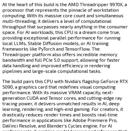
At the heart of this build is the AMD Threadripper 9970X, a
processor that represents the pinnacle of workstation
computing. With its massive core count and simultaneous
multi-threading, it delivers a level of computational
throughput that surpasses nearly anything in the consumer
space. For AI workloads, this CPU is a dream come true,
providing exceptional parallel performance for running
local LLMs, Stable Diffusion models, or AI training
frameworks like PyTorch and TensorFlow. The
Threadripper platform also offers incredible memory
bandwidth and full PCIe 5.0 support, allowing for faster
data handling and improved efficiency in rendering
pipelines and large-scale computational tasks.​​​​‌ ‍ ​‍​‍‌‍ ‌ ​‍‌‍‍‌‌‍‌ ‌‍‍‌‌‍ ‍​‍​‍​ ‍‍​‍​‍‌ ​ ‌‍​‌‌‍ ‍‌‍‍‌‌ ‌​‌ ‍‌​‍ ‍‌‍‍‌‌‍ ​‍​‍​‍ ​​‍​‍‌‍‍​‌ ​‍‌‍‌‌‌‍‌‍​‍​‍​ ‍‍​‍​‍​‍ ‌‍​‌‌‍‌​‌‍ ‌‌‍‍‌‌‍ ‍​‍ ‌‍‍‌‌‍ ‍‌ ‌​‌‍‌‌‌‍ ‍‌ ‌​​‍ ‌‍‌‌‌‍‌​‌‍‍‌‌ ‌​​‍ ‌‍ ‌‌‍ ‌‍‌​‌‍‌‌​ ‌‌ ​​‌ ​‍‌‍‌‌‌ ​ ‌‍‌‌‌‍ ‍‌ ‌​‌‍​‌‌ ‌​‌‍‍‌‌‍ ‌‍ ‍​ ‍ ‌‍‍‌‌‍‌​​ ‌​ ‌ ​ ​ ‌‍‌‌​ ​ ​ ‌​‌‍‌‌​ ‌‍​ ‌‍​‍ ‌​ ‌‌​ ‌‌​ ‌ ​ ​​​‍ ‌​ ‌​​ ‌‍‌‍​ ‌‍​‍​‍ ‌‌‍​‍‌‍‌‍​ ‍​​ ‌ ​‍ ‌​ ​‍‌‍​ ​ ‌‌​ ‌​​ ‍‌​ ‌‌‌‍‌​​ ​ ​ ‌ ​ ‍​​ ‌‍​ ‌​​ ‍ ‌ ‌​‌ ‍‌‌ ​​‌‍‌‌​ ‌‌‍​‍‌ ‌‌‌‍‍‌‌‍ ​‌‍‌​​ ‍ ‌ ​​‌‍​‌‌ ‌​‌‍‍​​ ‌‌‍‍‌​ ​‌​ ‍​‌‍ ‍‌‌ ‌‍ ​‌‍ ‌‍ ‍‌‍‌ ‌‌ ‌‍‌​‌‍‌‌‌ ​ ‌‍​ ​‍‌‌​ ‌‌‌​​‍‌‌ ‌‍‍ ‌‍‌‌‌ ‍‌​‍‌‌​ ​ ‌​‌​​‍‌‌​ ​ ‌​‌​​‍‌‌​ ​‍​ ​‍‌‍‌‌‌‍ ‍​‍‌‌​ ​‍​ ​‍​‍‌‌​ ‌‌‌​‌​​‍ ‍‌ ‌‍‌‍​‌‌‍ ​‌ ‌‌‌‍‌‌​‍‌‌​ ‌‌‌​​‍‌‌ ‌‍‍ ‌‍‌‌‌ ‍‌​‍‌‌​ ​ ‌​‌​​‍‌‌​ ​ ‌​‌​​‍‌‌​ ​‍​ ​‍​ ​‍​ ‌ ‌‍‌‍‌‍​‌‌‍​‍‌‍‌‌‌‍‌‌‌‍‌​‌‍‌‌​ ‌‍‌‍​ ‌‍​ ​‍‌‌​ ​‍​ ​‍​‍‌‌​ ‌‌‌​‌​​‍ ‍‌‍​ ‌‍‍​‌‍‍‌‌‍ ​‌‍‌​‌ ​‍‌‍‌‌‌‍ ‍​‍‌‌​ ‌‌‌​​‍‌‌ ‌‍‍ ‌‍‌‌‌ ‍‌​‍‌‌​ ​ ‌​‌​​‍‌‌​ ​ ‌​‌​​‍‌‌​ ​‍​ ​‍‌‍‌‌​ ​ ‌‍‌‌​ ​‍‌‍​ ​ ‌​‌‍‌‌​ ​‍​ ‌‌​ ​​​ ​​‌‍‌​​‍‌‌​ ​‍​ ​‍​‍‌‌​ ‌‌‌​‌​​‍ ‍‌ ‌​‌‍‌‌‌ ‍​‌ ‌​​ ‌‍​‍‌‍​‌‌ ​ ‌‍‌‌‌‌‌‌‌ ​‍‌‍ ​​ ‌​‍‌‌​ ​‍‌​‌‍‌‍​‌‌‍‌​‌‍ ‌‌‍‍‌‌‍ ‍​‍‌‍‌‍‍‌‌‍‌​​ ‌​ ‌ ​ ​ ‌‍‌‌​ ​ ​ ‌​‌‍‌‌​ ‌‍​ ‌‍​‍ ‌​ ‌‌​ ‌‌​ ‌ ​ ​​​‍ ‌​ ‌​​ ‌‍‌‍​ ‌‍​‍​‍ ‌‌‍​‍‌‍‌‍​ ‍​​ ‌ ​‍ ‌​ ​‍‌‍​ ​ ‌‌​ ‌​​ ‍‌​ ‌‌‌‍‌​​ ​ ​ ‌ ​ ‍​​ ‌‍​ ‌​​‍‌‍‌ ‌​‌ ‍‌‌ ​​‌‍‌‌​ ‌‌‍​‍‌ ‌‌‌‍‍‌‌‍ ​‌‍‌​​‍‌‍‌ ​​‌‍​‌‌ ‌​‌‍‍​​ ‌‌‍‍‌​ ​‌​ ‍​‌‍ ‍‌‌ ‌‍ ​‌‍ ‌‍ ‍‌‍‌ ‌‌ ‌‍‌​‌‍‌‌‌ ​ ‌‍​ ​‍‌‌​ ‌‌‌​​‍‌‌ ‌‍‍ ‌‍‌‌‌ ‍‌​‍‌‌​ ​ ‌​‌​​‍‌‌​ ​ ‌​‌​​‍‌‌​ ​‍​ ​‍‌‍‌‌‌‍ ‍​‍‌‌​ ​‍​ ​‍​‍‌‌​ ‌‌‌​‌​​‍ ‍‌ ‌‍‌‍​‌‌‍ ​‌ ‌‌‌‍‌‌​‍‌‌​ ‌‌‌​​‍‌‌ ‌‍‍ ‌‍‌‌‌ ‍‌​‍‌‌​ ​ ‌​‌​​‍‌‌​ ​ ‌​‌​​‍‌‌​ ​‍​ ​‍​ ​‍​ ‌ ‌‍‌‍‌‍​‌‌‍​‍‌‍‌‌‌‍‌‌‌‍‌​‌‍‌‌​ ‌‍‌‍​ ‌‍​ ​‍‌‌​ ​‍​ ​‍​‍‌‌​ ‌‌‌​‌​​‍ ‍‌‍​ ‌‍‍​‌‍‍‌‌‍ ​‌‍‌​‌ ​‍‌‍‌‌‌‍ ‍​‍‌‌​ ‌‌‌​​‍‌‌ ‌‍‍ ‌‍‌‌‌ ‍‌​‍‌‌​ ​ ‌​‌​​‍‌‌​ ​ ‌​‌​​‍‌‌​ ​‍​ ​‍‌‍‌‌​ ​ ‌‍‌‌​ ​‍‌‍​ ​ ‌​‌‍‌‌​ ​‍​ ‌‌​ ​​​ ​​‌‍‌​​‍‌‌​ ​‍​ ​‍​‍‌‌​ ‌‌‌​‌​​‍ ‍‌ ‌​‌‍‌‌‌ ‍​‌ ‌​​‍‌‍‌ ​​‌‍‌‌‌ ​‍‌ ​ ‌ ​​‌‍‌‌‌‍​ ‌ ‌​‌‍‍‌‌ ‌‍‌‍‌‌​ ‌‌ ​​‌ ‌‌‌‍​‍‌‍ ​‌‍‍‌‌ ​ ‌‍‍​‌‍‌‌‌‍‌​​‍​‍‌ ‌
The build pairs this CPU with Nvidia’s flagship GeForce RTX
5090, a graphics card that redefines visual computing
performance. With its massive VRAM capacity, next-
generation CUDA and Tensor cores, and cutting-edge ray
tracing power, it delivers unmatched results in AI, deep
learning, rendering, and high-end gaming. For creators, it
drastically reduces render times and boosts real-time
performance in applications like Adobe Premiere Pro,
DaVinci Resolve, and Blender’s Cycles engine. For AI