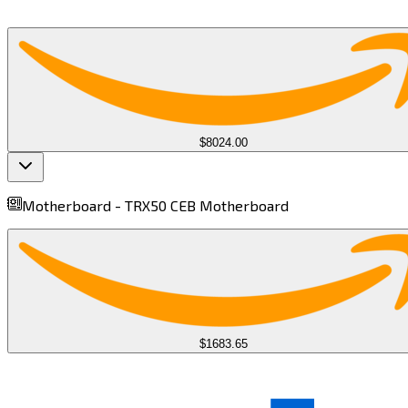
$8024.00
Motherboard -
TRX50 CEB Motherboard​​​​‌ ‍ ​‍​‍‌‍ ‌ ​‍‌‍‍‌‌‍‌ ‌‍‍‌‌‍ ‍​‍​‍​ ‍‍​‍​‍‌ ​ ‌‍​‌‌‍ ‍‌‍‍‌‌ ‌​‌ ‍‌​‍ ‍‌‍‍‌‌‍ ​‍​‍​‍ ​​‍​‍‌‍‍​‌ ​‍‌‍‌‌‌‍‌‍​‍​‍​ ‍‍​‍​‍​‍ ‌‍​‌‌‍‌​‌‍ ‌‌‍‍‌‌‍ ‍​‍ ‌‍‍‌‌‍ ‍‌ ‌​‌‍‌‌‌‍ ‍‌ ‌​​‍ ‌‍‌‌‌‍‌​‌‍‍‌‌ ‌​​‍ ‌‍ ‌‌‍ ‌‍‌​‌‍‌‌​ ‌‌ ​​‌ ​‍‌‍‌‌‌ ​ ‌‍‌‌‌‍ ‍‌ ‌​‌‍​‌‌ ‌​‌‍‍‌‌‍ ‌‍ ‍​ ‍ ‌‍‍‌‌‍‌​​ ‌​ ‍​‌‍‌‌​ ​‌‌‍‌‍​ ‍‌​ ​‍​ ​​​ ‍‌​‍ ‌​ ‌​‌‍‌‌‌‍​‌​ ‌ ​‍ ‌​ ‌​​ ‌ ​ ​‌‌‍‌​​‍ ‌‌‍​‌‌‍‌​‌‍​‌​ ​​​‍ ‌​ ‌‌​ ‌​​ ​‌​ ​‌‌‍‌​‌‍‌‌​ ‍​​ ​‌​ ‌‍‌‍‌​‌‍‌‍​ ​‌​ ‍ ‌ ‌​‌ ‍‌‌ ​​‌‍‌‌​ ‌‌‍ ‌‌‍ ‌ ‌​‌‍‍​‌‍‌‌‌ ​‍‌‍​‍‌‍ ‌‍​‌‌ ​‍‌‍‌​​ ‍ ‌ ​​‌‍​‌‌ ‌​‌‍‍​​ ‌‌‍ ‍‌‍​‌‌‍ ‌‌‍‌‌​ ‌‍​‍‌‍​‌‌ ​ ‌‍‌‌‌‌‌‌‌ ​‍‌‍ ​​ ‌​‍‌‌​ ​‍‌​‌‍‌‍​‌‌‍‌​‌‍ ‌‌‍‍‌‌‍ ‍​‍‌‍‌‍‍‌‌‍‌​​ ‌​ ‍​‌‍‌‌​ ​‌‌‍‌‍​ ‍‌​ ​‍​ ​​​ ‍‌​‍ ‌​ ‌​‌‍‌‌‌‍​‌​ ‌ ​‍ ‌​ ‌​​ ‌ ​ ​‌‌‍‌​​‍ ‌‌‍​‌‌‍‌​‌‍​‌​ ​​​‍ ‌​ ‌‌​ ‌​​ ​‌​ ​‌‌‍‌​‌‍‌‌​ ‍​​ ​‌​ ‌‍‌‍‌​‌‍‌‍​ ​‌​‍‌‍‌ ‌​‌ ‍‌‌ ​​‌‍‌‌​ ‌‌‍ ‌‌‍ ‌ ‌​‌‍‍​‌‍‌‌‌ ​‍‌‍​‍‌‍ ‌‍​‌‌ ​‍‌‍‌​​‍‌‍‌ ​​‌‍​‌‌ ‌​‌‍‍​​ ‌‌‍ ‍‌‍​‌‌‍ ‌‌‍‌‌​‍‌‍‌ ​​‌‍‌‌‌ ​‍‌ ​ ‌ ​​‌‍‌‌‌‍​ ‌ ‌​‌‍‍‌‌ ‌‍‌‍‌‌​ ‌‌ ​​‌ ‌‌‌‍​‍‌‍ ​‌‍‍‌‌ ​ ‌‍‍​‌‍‌‌‌‍‌​​‍​‍‌ ‌
$1683.65