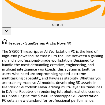
$158.01
Headset -
SteelSeries Arctis Nova 4X​​​​‌ ‍ ​‍​‍‌‍ ‌ ​‍‌‍‍‌‌‍‌ ‌‍‍‌‌‍ ‍​‍​‍​ ‍‍​‍​‍‌ ​ ‌‍​‌‌‍ ‍‌‍‍‌‌ ‌​‌ ‍‌​‍ ‍‌‍‍‌‌‍ ​‍​‍​‍ ​​‍​‍‌‍‍​‌ ​‍‌‍‌‌‌‍‌‍​‍​‍​ ‍‍​‍​‍​‍ ‌‍​‌‌‍‌​‌‍ ‌‌‍‍‌‌‍ ‍​‍ ‌‍‍‌‌‍ ‍‌ ‌​‌‍‌‌‌‍ ‍‌ ‌​​‍ ‌‍‌‌‌‍‌​‌‍‍‌‌ ‌​​‍ ‌‍ ‌‌‍ ‌‍‌​‌‍‌‌​ ‌‌ ​​‌ ​‍‌‍‌‌‌ ​ ‌‍‌‌‌‍ ‍‌ ‌​‌‍​‌‌ ‌​‌‍‍‌‌‍ ‌‍ ‍​ ‍ ‌‍‍‌‌‍‌​​ ‌‌‍​ ​ ‌ ​ ‍‌‌‍‌‌​ ‌‍​ ‌‍‌‍​ ​ ‌ ​‍ ‌​ ‍‌​ ‌‌‌‍​‌​ ‍​​‍ ‌​ ‌​​ ‌‌​ ​ ​ ‌​​‍ ‌​ ‍​​ ​‌​ ‍‌​ ‌ ​‍ ‌‌‍‌‌‌‍‌​​ ‍‌‌‍‌‌​ ​​​ ‌ ‌‍‌‍​ ‌​​ ‍​‌‍​‍​ ​‌‌‍‌​​ ‍ ‌ ‌​‌ ‍‌‌ ​​‌‍‌‌​ ‌‌‍ ‌ ‌​‌‍‍​‌‍‌‌‌ ​‍​ ‍ ‌ ​​‌‍​‌‌ ‌​‌‍‍​​ ‌‌‍ ‍‌‍​‌‌‍ ‌‌‍‌‌​ ‌‍​‍‌‍​‌‌ ​ ‌‍‌‌‌‌‌‌‌ ​‍‌‍ ​​ ‌​‍‌‌​ ​‍‌​‌‍‌‍​‌‌‍‌​‌‍ ‌‌‍‍‌‌‍ ‍​‍‌‍‌‍‍‌‌‍‌​​ ‌‌‍​ ​ ‌ ​ ‍‌‌‍‌‌​ ‌‍​ ‌‍‌‍​ ​ ‌ ​‍ ‌​ ‍‌​ ‌‌‌‍​‌​ ‍​​‍ ‌​ ‌​​ ‌‌​ ​ ​ ‌​​‍ ‌​ ‍​​ ​‌​ ‍‌​ ‌ ​‍ ‌‌‍‌‌‌‍‌​​ ‍‌‌‍‌‌​ ​​​ ‌ ‌‍‌‍​ ‌​​ ‍​‌‍​‍​ ​‌‌‍‌​​‍‌‍‌ ‌​‌ ‍‌‌ ​​‌‍‌‌​ ‌‌‍ ‌ ‌​‌‍‍​‌‍‌‌‌ ​‍​‍‌‍‌ ​​‌‍​‌‌ ‌​‌‍‍​​ ‌‌‍ ‍‌‍​‌‌‍ ‌‌‍‌‌​‍‌‍‌ ​​‌‍‌‌‌ ​‍‌ ​ ‌ ​​‌‍‌‌‌‍​ ‌ ‌​‌‍‍‌‌ ‌‍‌‍‌‌​ ‌‌ ​​‌ ‌‌‌‍​‍‌‍ ​‌‍‍‌‌ ​ ‌‍‍​‌‍‌‌‌‍‌​​‍​‍‌ ‌
The $7500 Threadripper AI Workstation PC is the kind of
high-end powerhouse that blurs the line between a gaming
rig and a professional-grade workstation. Designed to
handle the most demanding creative, engineering, and
artificial intelligence workloads, this system is built for
users who need uncompromising speed, extreme
multitasking capability, and flawless stability. Whether you
are training massive AI models, developing 3D assets in
Blender or Autodesk Maya, editing multi-layer 8K timelines
in DaVinci Resolve, or rendering full photorealistic scenes
in Unreal Engine, the $7500 Threadripper AI Workstation
PC sets a new standard for professional performance.​​​​‌ ‍ ​‍​‍‌‍ ‌ ​‍‌‍‍‌‌‍‌ ‌‍‍‌‌‍ ‍​‍​‍​ ‍‍​‍​‍‌ ​ ‌‍​‌‌‍ ‍‌‍‍‌‌ ‌​‌ ‍‌​‍ ‍‌‍‍‌‌‍ ​‍​‍​‍ ​​‍​‍‌‍‍​‌ ​‍‌‍‌‌‌‍‌‍​‍​‍​ ‍‍​‍​‍​‍ ‌‍​‌‌‍‌​‌‍ ‌‌‍‍‌‌‍ ‍​‍ ‌‍‍‌‌‍ ‍‌ ‌​‌‍‌‌‌‍ ‍‌ ‌​​‍ ‌‍‌‌‌‍‌​‌‍‍‌‌ ‌​​‍ ‌‍ ‌‌‍ ‌‍‌​‌‍‌‌​ ‌‌ ​​‌ ​‍‌‍‌‌‌ ​ ‌‍‌‌‌‍ ‍‌ ‌​‌‍​‌‌ ‌​‌‍‍‌‌‍ ‌‍ ‍​ ‍ ‌‍‍‌‌‍‌​​ ‌​ ‌ ​ ​ ‌‍‌‌​ ​ ​ ‌​‌‍‌‌​ ‌‍​ ‌‍​‍ ‌​ ‌‌​ ‌‌​ ‌ ​ ​​​‍ ‌​ ‌​​ ‌‍‌‍​ ‌‍​‍​‍ ‌‌‍​‍‌‍‌‍​ ‍​​ ‌ ​‍ ‌​ ​‍‌‍​ ​ ‌‌​ ‌​​ ‍‌​ ‌‌‌‍‌​​ ​ ​ ‌ ​ ‍​​ ‌‍​ ‌​​ ‍ ‌ ‌​‌ ‍‌‌ ​​‌‍‌‌​ ‌‌‍​‍‌ ‌‌‌‍‍‌‌‍ ​‌‍‌​​ ‍ ‌ ​​‌‍​‌‌ ‌​‌‍‍​​ ‌‌‍‍‌​ ​‌​ ‍​‌‍ ‍‌‌ ‌‍ ​‌‍ ‌‍ ‍‌‍‌ ‌‌ ‌‍‌​‌‍‌‌‌ ​ ‌‍​ ​‍‌‌​ ‌‌‌​​‍‌‌ ‌‍‍ ‌‍‌‌‌ ‍‌​‍‌‌​ ​ ‌​‌​​‍‌‌​ ​ ‌​‌​​‍‌‌​ ​‍​ ​‍‌‍‌‌‌‍ ‍​‍‌‌​ ​‍​ ​‍​‍‌‌​ ‌‌‌​‌​​‍ ‍‌ ‌‍‌‍​‌‌‍ ​‌ ‌‌‌‍‌‌​‍‌‌​ ‌‌‌​​‍‌‌ ‌‍‍ ‌‍‌‌‌ ‍‌​‍‌‌​ ​ ‌​‌​​‍‌‌​ ​ ‌​‌​​‍‌‌​ ​‍​ ​‍‌‍‌‌​ ‍​‌‍‌‌‌‍​ ‌‍​‌‌‍‌​​ ​ ​ ‍‌‌‍‌​‌‍‌​​ ‍​‌‍​ ​‍‌‌​ ​‍​ ​‍​‍‌‌​ ‌‌‌​‌​​‍ ‍‌‍​ ‌‍‍​‌‍‍‌‌‍ ​‌‍‌​‌ ​‍‌‍‌‌‌‍ ‍​‍‌‌​ ‌‌‌​​‍‌‌ ‌‍‍ ‌‍‌‌‌ ‍‌​‍‌‌​ ​ ‌​‌​​‍‌‌​ ​ ‌​‌​​‍‌‌​ ​‍​ ​‍​ ​‍​ ‌ ​ ‌ ​ ‌‍​ ‌‌‌‍‌​​ ​ ‌‍​ ​ ‍​‌‍‌‌​ ‌‌​ ‌‍​‍‌‌​ ​‍​ ​‍​‍‌‌​ ‌‌‌​‌​​‍ ‍‌ ‌​‌‍‌‌‌ ‍​‌ ‌​​ ‌‍​‍‌‍​‌‌ ​ ‌‍‌‌‌‌‌‌‌ ​‍‌‍ ​​ ‌​‍‌‌​ ​‍‌​‌‍‌‍​‌‌‍‌​‌‍ ‌‌‍‍‌‌‍ ‍​‍‌‍‌‍‍‌‌‍‌​​ ‌​ ‌ ​ ​ ‌‍‌‌​ ​ ​ ‌​‌‍‌‌​ ‌‍​ ‌‍​‍ ‌​ ‌‌​ ‌‌​ ‌ ​ ​​​‍ ‌​ ‌​​ ‌‍‌‍​ ‌‍​‍​‍ ‌‌‍​‍‌‍‌‍​ ‍​​ ‌ ​‍ ‌​ ​‍‌‍​ ​ ‌‌​ ‌​​ ‍‌​ ‌‌‌‍‌​​ ​ ​ ‌ ​ ‍​​ ‌‍​ ‌​​‍‌‍‌ ‌​‌ ‍‌‌ ​​‌‍‌‌​ ‌‌‍​‍‌ ‌‌‌‍‍‌‌‍ ​‌‍‌​​‍‌‍‌ ​​‌‍​‌‌ ‌​‌‍‍​​ ‌‌‍‍‌​ ​‌​ ‍​‌‍ ‍‌‌ ‌‍ ​‌‍ ‌‍ ‍‌‍‌ ‌‌ ‌‍‌​‌‍‌‌‌ ​ ‌‍​ ​‍‌‌​ ‌‌‌​​‍‌‌ ‌‍‍ ‌‍‌‌‌ ‍‌​‍‌‌​ ​ ‌​‌​​‍‌‌​ ​ ‌​‌​​‍‌‌​ ​‍​ ​‍‌‍‌‌‌‍ ‍​‍‌‌​ ​‍​ ​‍​‍‌‌​ ‌‌‌​‌​​‍ ‍‌ ‌‍‌‍​‌‌‍ ​‌ ‌‌‌‍‌‌​‍‌‌​ ‌‌‌​​‍‌‌ ‌‍‍ ‌‍‌‌‌ ‍‌​‍‌‌​ ​ ‌​‌​​‍‌‌​ ​ ‌​‌​​‍‌‌​ ​‍​ ​‍‌‍‌‌​ ‍​‌‍‌‌‌‍​ ‌‍​‌‌‍‌​​ ​ ​ ‍‌‌‍‌​‌‍‌​​ ‍​‌‍​ ​‍‌‌​ ​‍​ ​‍​‍‌‌​ ‌‌‌​‌​​‍ ‍‌‍​ ‌‍‍​‌‍‍‌‌‍ ​‌‍‌​‌ ​‍‌‍‌‌‌‍ ‍​‍‌‌​ ‌‌‌​​‍‌‌ ‌‍‍ ‌‍‌‌‌ ‍‌​‍‌‌​ ​ ‌​‌​​‍‌‌​ ​ ‌​‌​​‍‌‌​ ​‍​ ​‍​ ​‍​ ‌ ​ ‌ ​ ‌‍​ ‌‌‌‍‌​​ ​ ‌‍​ ​ ‍​‌‍‌‌​ ‌‌​ ‌‍​‍‌‌​ ​‍​ ​‍​‍‌‌​ ‌‌‌​‌​​‍ ‍‌ ‌​‌‍‌‌‌ ‍​‌ ‌​​‍‌‍‌ ​​‌‍‌‌‌ ​‍‌ ​ ‌ ​​‌‍‌‌‌‍​ ‌ ‌​‌‍‍‌‌ ‌‍‌‍‌‌​ ‌‌ ​​‌ ‌‌‌‍​‍‌‍ ​‌‍‍‌‌ ​ ‌‍‍​‌‍‌‌‌‍‌​​‍​‍‌ ‌