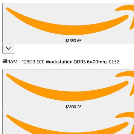
$1683.65
RAM -
128GB ECC Workstation DDR5 6400mhz CL32​​​​‌ ‍ ​‍​‍‌‍ ‌ ​‍‌‍‍‌‌‍‌ ‌‍‍‌‌‍ ‍​‍​‍​ ‍‍​‍​‍‌ ​ ‌‍​‌‌‍ ‍‌‍‍‌‌ ‌​‌ ‍‌​‍ ‍‌‍‍‌‌‍ ​‍​‍​‍ ​​‍​‍‌‍‍​‌ ​‍‌‍‌‌‌‍‌‍​‍​‍​ ‍‍​‍​‍​‍ ‌‍​‌‌‍‌​‌‍ ‌‌‍‍‌‌‍ ‍​‍ ‌‍‍‌‌‍ ‍‌ ‌​‌‍‌‌‌‍ ‍‌ ‌​​‍ ‌‍‌‌‌‍‌​‌‍‍‌‌ ‌​​‍ ‌‍ ‌‌‍ ‌‍‌​‌‍‌‌​ ‌‌ ​​‌ ​‍‌‍‌‌‌ ​ ‌‍‌‌‌‍ ‍‌ ‌​‌‍​‌‌ ‌​‌‍‍‌‌‍ ‌‍ ‍​ ‍ ‌‍‍‌‌‍‌​​ ‌‌‍​ ‌‍​‍​ ‌​​ ​‌‌‍​ ​ ​ ​ ‌‌​ ​‍​‍ ‌​ ​​‌‍​‍‌‍​‌‌‍‌‌​‍ ‌​ ‌​​ ‍​​ ​‌​ ‍​​‍ ‌​ ‍​​ ​​​ ‌​​ ‌‌​‍ ‌​ ​ ​ ​ ​ ​​‌‍‌‍‌‍‌‍‌‍‌​​ ‌‍​ ‌‌​ ‌​​ ‍​​ ​​​ ​​​ ‍ ‌ ‌​‌ ‍‌‌ ​​‌‍‌‌​ ‌‌ ​‍‌‍​‌‌‍ ‌​ ‍ ‌ ​​‌‍​‌‌ ‌​‌‍‍​​ ‌‌‍ ‍‌‍​‌‌‍ ‌‌‍‌‌​ ‌‍​‍‌‍​‌‌ ​ ‌‍‌‌‌‌‌‌‌ ​‍‌‍ ​​ ‌​‍‌‌​ ​‍‌​‌‍‌‍​‌‌‍‌​‌‍ ‌‌‍‍‌‌‍ ‍​‍‌‍‌‍‍‌‌‍‌​​ ‌‌‍​ ‌‍​‍​ ‌​​ ​‌‌‍​ ​ ​ ​ ‌‌​ ​‍​‍ ‌​ ​​‌‍​‍‌‍​‌‌‍‌‌​‍ ‌​ ‌​​ ‍​​ ​‌​ ‍​​‍ ‌​ ‍​​ ​​​ ‌​​ ‌‌​‍ ‌​ ​ ​ ​ ​ ​​‌‍‌‍‌‍‌‍‌‍‌​​ ‌‍​ ‌‌​ ‌​​ ‍​​ ​​​ ​​​‍‌‍‌ ‌​‌ ‍‌‌ ​​‌‍‌‌​ ‌‌ ​‍‌‍​‌‌‍ ‌​‍‌‍‌ ​​‌‍​‌‌ ‌​‌‍‍​​ ‌‌‍ ‍‌‍​‌‌‍ ‌‌‍‌‌​‍‌‍‌ ​​‌‍‌‌‌ ​‍‌ ​ ‌ ​​‌‍‌‌‌‍​ ‌ ‌​‌‍‍‌‌ ‌‍‌‍‌‌​ ‌‌ ​​‌ ‌‌‌‍​‍‌‍ ​‌‍‍‌‌ ​ ‌‍‍​‌‍‌‌‌‍‌​​‍​‍‌ ‌
$3890.28