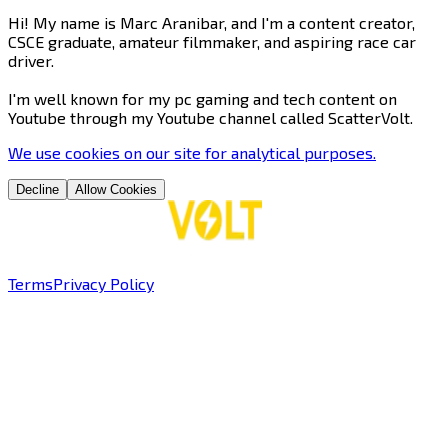
Hi! My name is Marc Aranibar, and I'm a content creator,
CSCE graduate, amateur filmmaker, and aspiring race car
driver.
I'm well known for my pc gaming and tech content on
Youtube through my Youtube channel called ScatterVolt. ​​​​‌ ‍ ​‍​‍‌‍ ‌ ​‍‌‍‍‌‌‍‌ ‌‍‍‌‌‍ ‍​‍​‍​ ‍‍​‍​‍‌ ​ ‌‍​‌‌‍ ‍‌‍‍‌‌ ‌​‌ ‍‌​‍ ‍‌‍‍‌‌‍ ​‍​‍​‍ ​​‍​‍‌‍‍​‌ ​‍‌‍‌‌‌‍‌‍​‍​‍​ ‍‍​‍​‍​‍ ‌‍​‌‌‍‌​‌‍ ‌‌‍‍‌‌‍ ‍​‍ ‌‍‍‌‌‍ ‍‌ ‌​‌‍‌‌‌‍ ‍‌ ‌​​‍ ‌‍‌‌‌‍‌​‌‍‍‌‌ ‌​​‍ ‌‍ ‌‌‍ ‌‍‌​‌‍‌‌​ ‌‌ ​​‌ ​‍‌‍‌‌‌ ​ ‌‍‌‌‌‍ ‍‌ ‌​‌‍​‌‌ ‌​‌‍‍‌‌‍ ‌‍ ‍​ ‍ ‌‍‍‌‌‍‌​​ ‌‌‍‌​​ ‌ ​ ‍​​ ‌​‌‍​‌​ ​ ‌‍‌‍​ ​‍​‍ ‌‌‍​‌​ ‌‌‌‍​ ​ ​​​‍ ‌​ ‌​​ ​‌‌‍​‍​ ​‌​‍ ‌​ ‍‌​ ​​​ ‌‍‌‍​‍​‍ ‌‌‍​ ‌‍‌​‌‍​‍​ ‌‍‌‍​‍​ ‌ ​ ‌‌‌‍‌‍​ ‌ ‌‍​‌​ ​ ​ ‌ ​ ‍ ‌ ‌​‌ ‍‌‌ ​​‌‍‌‌​ ‌‌‍​‌‌ ‌‌‌ ‌​‌‍‍​‌‍ ‌ ​‍​ ‍ ‌ ​​‌‍​‌‌ ‌​‌‍‍​​ ‌‌‍​‍‌‍‍‌‌‍ ​‍‌‌​ ‌‌‌​​‍‌‌ ‌‍‍ ‌‍‌‌‌ ‍‌​‍‌‌​ ​ ‌​‌​​‍‌‌​ ​ ‌​‌​​‍‌‌​ ​‍​ ​‍​ ​ ‌‍‌‍​ ​​​ ​​​ ​​​ ‌‌​ ‍​‌‍​‍​ ‌​​ ​​‌‍​ ​ ​‍​‍‌‌​ ​‍​ ​‍​‍‌‌​ ‌‌‌​‌​​‍ ‍‌‍​ ‌‍‍​‌‍‍‌‌‍ ​‌‍‌​‌ ​‍‌‍‌‌‌‍ ‍​‍‌‌​ ‌‌‌​​‍‌‌ ‌‍‍ ‌‍‌‌‌ ‍‌​‍‌‌​ ​ ‌​‌​​‍‌‌​ ​ ‌​‌​​‍‌‌​ ​‍​ ​‍​ ‌ ​ ​ ​ ‍​​ ‍‌​ ‌‍​ ​​​ ​‍​ ‌‍​ ‌‌‌‍‌‍​ ​​​ ​ ​ ​​​‍‌‌​ ​‍​ ​‍​‍‌‌​ ‌‌‌​‌​​‍ ‍‌ ‌​‌‍‌‌‌ ‍​‌ ‌​​ ‌‍​‍‌‍​‌‌ ​ ‌‍‌‌‌‌‌‌‌ ​‍‌‍ ​​ ‌​‍‌‌​ ​‍‌​‌‍‌‍​‌‌‍‌​‌‍ ‌‌‍‍‌‌‍ ‍​‍‌‍‌‍‍‌‌‍‌​​ ‌‌‍‌​​ ‌ ​ ‍​​ ‌​‌‍​‌​ ​ ‌‍‌‍​ ​‍​‍ ‌‌‍​‌​ ‌‌‌‍​ ​ ​​​‍ ‌​ ‌​​ ​‌‌‍​‍​ ​‌​‍ ‌​ ‍‌​ ​​​ ‌‍‌‍​‍​‍ ‌‌‍​ ‌‍‌​‌‍​‍​ ‌‍‌‍​‍​ ‌ ​ ‌‌‌‍‌‍​ ‌ ‌‍​‌​ ​ ​ ‌ ​‍‌‍‌ ‌​‌ ‍‌‌ ​​‌‍‌‌​ ‌‌‍​‌‌ ‌‌‌ ‌​‌‍‍​‌‍ ‌ ​‍​‍‌‍‌ ​​‌‍​‌‌ ‌​‌‍‍​​ ‌‌‍​‍‌‍‍‌‌‍ ​‍‌‌​ ‌‌‌​​‍‌‌ ‌‍‍ ‌‍‌‌‌ ‍‌​‍‌‌​ ​ ‌​‌​​‍‌‌​ ​ ‌​‌​​‍‌‌​ ​‍​ ​‍​ ​ ‌‍‌‍​ ​​​ ​​​ ​​​ ‌‌​ ‍​‌‍​‍​ ‌​​ ​​‌‍​ ​ ​‍​‍‌‌​ ​‍​ ​‍​‍‌‌​ ‌‌‌​‌​​‍ ‍‌‍​ ‌‍‍​‌‍‍‌‌‍ ​‌‍‌​‌ ​‍‌‍‌‌‌‍ ‍​‍‌‌​ ‌‌‌​​‍‌‌ ‌‍‍ ‌‍‌‌‌ ‍‌​‍‌‌​ ​ ‌​‌​​‍‌‌​ ​ ‌​‌​​‍‌‌​ ​‍​ ​‍​ ‌ ​ ​ ​ ‍​​ ‍‌​ ‌‍​ ​​​ ​‍​ ‌‍​ ‌‌‌‍‌‍​ ​​​ ​ ​ ​​​‍‌‌​ ​‍​ ​‍​‍‌‌​ ‌‌‌​‌​​‍ ‍‌ ‌​‌‍‌‌‌ ‍​‌ ‌​​‍‌‍‌ ​​‌‍‌‌‌ ​‍‌ ​ ‌ ​​‌‍‌‌‌‍​ ‌ ‌​‌‍‍‌‌ ‌‍‌‍‌‌​ ‌‌ ​​‌ ‌‌‌‍​‍‌‍ ​‌‍‍‌‌ ​ ‌‍‍​‌‍‌‌‌‍‌​​‍​‍‌ ‌
We use
cookies
on our site for analytical purposes
.
Decline
Allow Cookies
Terms
Privacy Policy