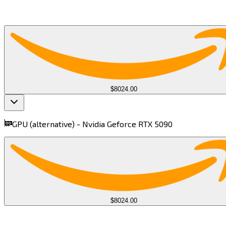
$8024.00
GPU (alternative) -
Nvidia Geforce RTX 5090​​​​‌ ‍ ​‍​‍‌‍ ‌ ​‍‌‍‍‌‌‍‌ ‌‍‍‌‌‍ ‍​‍​‍​ ‍‍​‍​‍‌ ​ ‌‍​‌‌‍ ‍‌‍‍‌‌ ‌​‌ ‍‌​‍ ‍‌‍‍‌‌‍ ​‍​‍​‍ ​​‍​‍‌‍‍​‌ ​‍‌‍‌‌‌‍‌‍​‍​‍​ ‍‍​‍​‍​‍ ‌‍​‌‌‍‌​‌‍ ‌‌‍‍‌‌‍ ‍​‍ ‌‍‍‌‌‍ ‍‌ ‌​‌‍‌‌‌‍ ‍‌ ‌​​‍ ‌‍‌‌‌‍‌​‌‍‍‌‌ ‌​​‍ ‌‍ ‌‌‍ ‌‍‌​‌‍‌‌​ ‌‌ ​​‌ ​‍‌‍‌‌‌ ​ ‌‍‌‌‌‍ ‍‌ ‌​‌‍​‌‌ ‌​‌‍‍‌‌‍ ‌‍ ‍​ ‍ ‌‍‍‌‌‍‌​​ ‌​ ​​​ ‌‌‌‍‌‌‌‍‌​‌‍​ ​ ​​​ ​‌​ ‌‌​‍ ‌​ ​ ​ ‌‌​ ​‌​ ​ ​‍ ‌​ ‌​‌‍​‍​ ​‌​ ‌‌​‍ ‌​ ‍​​ ​ ​ ‌ ‌‍​‍​‍ ‌​ ​‌​ ​‍​ ‌​​ ‌​‌‍​‌​ ​ ‌‍​ ‌‍​‍‌‍​‌‌‍‌​​ ‌​​ ​‍​ ‍ ‌ ‌​‌ ‍‌‌ ​​‌‍‌‌​ ‌‌‍‌ ‌ ​​‌ ‌‌​ ‍ ‌ ​​‌‍​‌‌ ‌​‌‍‍​​ ‌‌‍ ‍‌‍​‌‌‍ ‌‌‍‌‌​ ‌‍​‍‌‍​‌‌ ​ ‌‍‌‌‌‌‌‌‌ ​‍‌‍ ​​ ‌​‍‌‌​ ​‍‌​‌‍‌‍​‌‌‍‌​‌‍ ‌‌‍‍‌‌‍ ‍​‍‌‍‌‍‍‌‌‍‌​​ ‌​ ​​​ ‌‌‌‍‌‌‌‍‌​‌‍​ ​ ​​​ ​‌​ ‌‌​‍ ‌​ ​ ​ ‌‌​ ​‌​ ​ ​‍ ‌​ ‌​‌‍​‍​ ​‌​ ‌‌​‍ ‌​ ‍​​ ​ ​ ‌ ‌‍​‍​‍ ‌​ ​‌​ ​‍​ ‌​​ ‌​‌‍​‌​ ​ ‌‍​ ‌‍​‍‌‍​‌‌‍‌​​ ‌​​ ​‍​‍‌‍‌ ‌​‌ ‍‌‌ ​​‌‍‌‌​ ‌‌‍‌ ‌ ​​‌ ‌‌​‍‌‍‌ ​​‌‍​‌‌ ‌​‌‍‍​​ ‌‌‍ ‍‌‍​‌‌‍ ‌‌‍‌‌​‍‌‍‌ ​​‌‍‌‌‌ ​‍‌ ​ ‌ ​​‌‍‌‌‌‍​ ‌ ‌​‌‍‍‌‌ ‌‍‌‍‌‌​ ‌‌ ​​‌ ‌‌‌‍​‍‌‍ ​‌‍‍‌‌ ​ ‌‍‍​‌‍‌‌‌‍‌​​‍​‍‌ ‌
find more on
cpus.gg
$8024.00