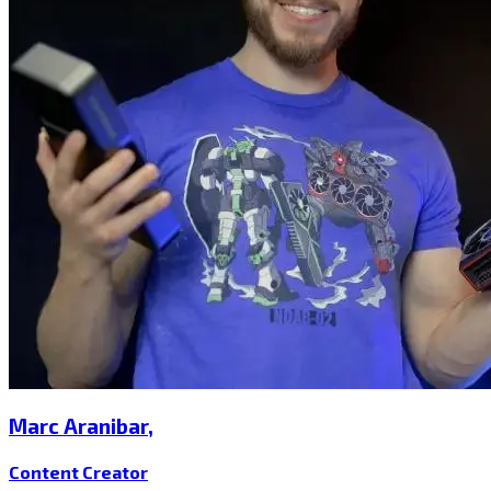
Marc Aranibar​​​​‌ ‍ ​‍​‍‌‍ ‌ ​‍‌‍‍‌‌‍‌ ‌‍‍‌‌‍ ‍​‍​‍​ ‍‍​‍​‍‌ ​ ‌‍​‌‌‍ ‍‌‍‍‌‌ ‌​‌ ‍‌​‍ ‍‌‍‍‌‌‍ ​‍​‍​‍ ​​‍​‍‌‍‍​‌ ​‍‌‍‌‌‌‍‌‍​‍​‍​ ‍‍​‍​‍​‍ ‌‍​‌‌‍‌​‌‍ ‌‌‍‍‌‌‍ ‍​‍ ‌‍‍‌‌‍ ‍‌ ‌​‌‍‌‌‌‍ ‍‌ ‌​​‍ ‌‍‌‌‌‍‌​‌‍‍‌‌ ‌​​‍ ‌‍ ‌‌‍ ‌‍‌​‌‍‌‌​ ‌‌ ​​‌ ​‍‌‍‌‌‌ ​ ‌‍‌‌‌‍ ‍‌ ‌​‌‍​‌‌ ‌​‌‍‍‌‌‍ ‌‍ ‍​ ‍ ‌‍‍‌‌‍‌​​ ‌‌‍‌​​ ‌ ​ ‍​​ ‌​‌‍​‌​ ​ ‌‍‌‍​ ​‍​‍ ‌‌‍​‌​ ‌‌‌‍​ ​ ​​​‍ ‌​ ‌​​ ​‌‌‍​‍​ ​‌​‍ ‌​ ‍‌​ ​​​ ‌‍‌‍​‍​‍ ‌‌‍​ ‌‍‌​‌‍​‍​ ‌‍‌‍​‍​ ‌ ​ ‌‌‌‍‌‍​ ‌ ‌‍​‌​ ​ ​ ‌ ​ ‍ ‌ ‌​‌ ‍‌‌ ​​‌‍‌‌​ ‌‌‍​‌‌ ‌‌‌ ‌​‌‍‍​‌‍ ‌ ​‍​ ‍ ‌ ​​‌‍​‌‌ ‌​‌‍‍​​ ‌‌‍ ‍‌‍​‌‌‍ ‌‌‍‌‌​ ‌‍​‍‌‍​‌‌ ​ ‌‍‌‌‌‌‌‌‌ ​‍‌‍ ​​ ‌​‍‌‌​ ​‍‌​‌‍‌‍​‌‌‍‌​‌‍ ‌‌‍‍‌‌‍ ‍​‍‌‍‌‍‍‌‌‍‌​​ ‌‌‍‌​​ ‌ ​ ‍​​ ‌​‌‍​‌​ ​ ‌‍‌‍​ ​‍​‍ ‌‌‍​‌​ ‌‌‌‍​ ​ ​​​‍ ‌​ ‌​​ ​‌‌‍​‍​ ​‌​‍ ‌​ ‍‌​ ​​​ ‌‍‌‍​‍​‍ ‌‌‍​ ‌‍‌​‌‍​‍​ ‌‍‌‍​‍​ ‌ ​ ‌‌‌‍‌‍​ ‌ ‌‍​‌​ ​ ​ ‌ ​‍‌‍‌ ‌​‌ ‍‌‌ ​​‌‍‌‌​ ‌‌‍​‌‌ ‌‌‌ ‌​‌‍‍​‌‍ ‌ ​‍​‍‌‍‌ ​​‌‍​‌‌ ‌​‌‍‍​​ ‌‌‍ ‍‌‍​‌‌‍ ‌‌‍‌‌​‍‌‍‌ ​​‌‍‌‌‌ ​‍‌ ​ ‌ ​​‌‍‌‌‌‍​ ‌ ‌​‌‍‍‌‌ ‌‍‌‍‌‌​ ‌‌ ​​‌ ‌‌‌‍​‍‌‍ ​‌‍‍‌‌ ​ ‌‍‍​‌‍‌‌‌‍‌​​‍​‍‌ ‌
,
Content Creator​​​​‌ ‍ ​‍​‍‌‍ ‌ ​‍‌‍‍‌‌‍‌ ‌‍‍‌‌‍ ‍​‍​‍​ ‍‍​‍​‍‌ ​ ‌‍​‌‌‍ ‍‌‍‍‌‌ ‌​‌ ‍‌​‍ ‍‌‍‍‌‌‍ ​‍​‍​‍ ​​‍​‍‌‍‍​‌ ​‍‌‍‌‌‌‍‌‍​‍​‍​ ‍‍​‍​‍​‍ ‌‍​‌‌‍‌​‌‍ ‌‌‍‍‌‌‍ ‍​‍ ‌‍‍‌‌‍ ‍‌ ‌​‌‍‌‌‌‍ ‍‌ ‌​​‍ ‌‍‌‌‌‍‌​‌‍‍‌‌ ‌​​‍ ‌‍ ‌‌‍ ‌‍‌​‌‍‌‌​ ‌‌ ​​‌ ​‍‌‍‌‌‌ ​ ‌‍‌‌‌‍ ‍‌ ‌​‌‍​‌‌ ‌​‌‍‍‌‌‍ ‌‍ ‍​ ‍ ‌‍‍‌‌‍‌​​ ‌‌‍‌​​ ‌ ​ ‍​​ ‌​‌‍​‌​ ​ ‌‍‌‍​ ​‍​‍ ‌‌‍​‌​ ‌‌‌‍​ ​ ​​​‍ ‌​ ‌​​ ​‌‌‍​‍​ ​‌​‍ ‌​ ‍‌​ ​​​ ‌‍‌‍​‍​‍ ‌‌‍​ ‌‍‌​‌‍​‍​ ‌‍‌‍​‍​ ‌ ​ ‌‌‌‍‌‍​ ‌ ‌‍​‌​ ​ ​ ‌ ​ ‍ ‌ ‌​‌ ‍‌‌ ​​‌‍‌‌​ ‌‌‍​‌‌ ‌‌‌ ‌​‌‍‍​‌‍ ‌ ​‍​ ‍ ‌ ​​‌‍​‌‌ ‌​‌‍‍​​ ‌‌ ‌​‌‍‍‌‌ ‌​‌‍ ​‌‍‌‌​ ‌‍​‍‌‍​‌‌ ​ ‌‍‌‌‌‌‌‌‌ ​‍‌‍ ​​ ‌​‍‌‌​ ​‍‌​‌‍‌‍​‌‌‍‌​‌‍ ‌‌‍‍‌‌‍ ‍​‍‌‍‌‍‍‌‌‍‌​​ ‌‌‍‌​​ ‌ ​ ‍​​ ‌​‌‍​‌​ ​ ‌‍‌‍​ ​‍​‍ ‌‌‍​‌​ ‌‌‌‍​ ​ ​​​‍ ‌​ ‌​​ ​‌‌‍​‍​ ​‌​‍ ‌​ ‍‌​ ​​​ ‌‍‌‍​‍​‍ ‌‌‍​ ‌‍‌​‌‍​‍​ ‌‍‌‍​‍​ ‌ ​ ‌‌‌‍‌‍​ ‌ ‌‍​‌​ ​ ​ ‌ ​‍‌‍‌ ‌​‌ ‍‌‌ ​​‌‍‌‌​ ‌‌‍​‌‌ ‌‌‌ ‌​‌‍‍​‌‍ ‌ ​‍​‍‌‍‌ ​​‌‍​‌‌ ‌​‌‍‍​​ ‌‌ ‌​‌‍‍‌‌ ‌​‌‍ ​‌‍‌‌​‍‌‍‌ ​​‌‍‌‌‌ ​‍‌ ​ ‌ ​​‌‍‌‌‌‍​ ‌ ‌​‌‍‍‌‌ ‌‍‌‍‌‌​ ‌‌ ​​‌ ‌‌‌‍​‍‌‍ ​‌‍‍‌‌ ​ ‌‍‍​‌‍‌‌‌‍‌​​‍​‍‌ ‌