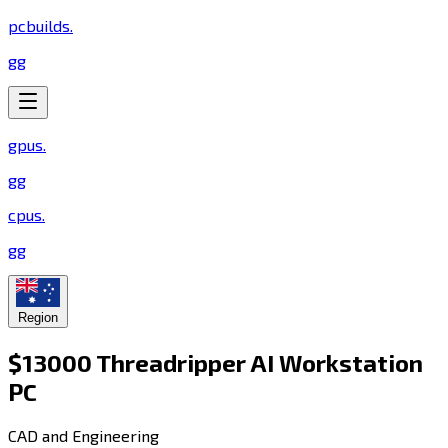
pcbuilds
.
gg
gpus
.
gg
cpus
.
gg
Region
$13000 Threadripper AI Workstation
PC​​​​‌ ‍ ​‍​‍‌‍ ‌ ​‍‌‍‍‌‌‍‌ ‌‍‍‌‌‍ ‍​‍​‍​ ‍‍​‍​‍‌ ​ ‌‍​‌‌‍ ‍‌‍‍‌‌ ‌​‌ ‍‌​‍ ‍‌‍‍‌‌‍ ​‍​‍​‍ ​​‍​‍‌‍‍​‌ ​‍‌‍‌‌‌‍‌‍​‍​‍​ ‍‍​‍​‍​‍ ‌‍​‌‌‍‌​‌‍ ‌‌‍‍‌‌‍ ‍​‍ ‌‍‍‌‌‍ ‍‌ ‌​‌‍‌‌‌‍ ‍‌ ‌​​‍ ‌‍‌‌‌‍‌​‌‍‍‌‌ ‌​​‍ ‌‍ ‌‌‍ ‌‍‌​‌‍‌‌​ ‌‌ ​​‌ ​‍‌‍‌‌‌ ​ ‌‍‌‌‌‍ ‍‌ ‌​‌‍​‌‌ ‌​‌‍‍‌‌‍ ‌‍ ‍​ ‍ ‌‍‍‌‌‍‌​​ ‌​ ‌ ​ ​ ‌‍‌‌​ ​ ​ ‌​‌‍‌‌​ ‌‍​ ‌‍​‍ ‌​ ‌‌​ ‌‌​ ‌ ​ ​​​‍ ‌​ ‌​​ ‌‍‌‍​ ‌‍​‍​‍ ‌‌‍​‍‌‍‌‍​ ‍​​ ‌ ​‍ ‌​ ​‍‌‍​ ​ ‌‌​ ‌​​ ‍‌​ ‌‌‌‍‌​​ ​ ​ ‌ ​ ‍​​ ‌‍​ ‌​​ ‍ ‌ ‌​‌ ‍‌‌ ​​‌‍‌‌​ ‌‌‍​‍‌ ‌‌‌‍‍‌‌‍ ​‌‍‌​​ ‍ ‌ ​​‌‍​‌‌ ‌​‌‍‍​​ ‌‌‍‍‌​ ​‌​ ‍​‌‍ ‍‌‌ ‌‍ ‍‌‍​‌‌‍ ‌‌‍‌‌​‍‌‌​ ‌‌‌​​‍‌‌ ‌‍‍ ‌‍‌‌‌ ‍‌​‍‌‌​ ​ ‌​‌​​‍‌‌​ ​ ‌​‌​​‍‌‌​ ​‍​ ​‍‌‍‌‌‌‍ ‍​‍‌‌​ ​‍​ ​‍​‍‌‌​ ‌‌‌​‌​​‍ ‍‌ ‌‍‌‍​‌‌‍ ​‌ ‌‌‌‍‌‌​ ‌‍​‍‌‍​‌‌ ​ ‌‍‌‌‌‌‌‌‌ ​‍‌‍ ​​ ‌​‍‌‌​ ​‍‌​‌‍‌‍​‌‌‍‌​‌‍ ‌‌‍‍‌‌‍ ‍​‍‌‍‌‍‍‌‌‍‌​​ ‌​ ‌ ​ ​ ‌‍‌‌​ ​ ​ ‌​‌‍‌‌​ ‌‍​ ‌‍​‍ ‌​ ‌‌​ ‌‌​ ‌ ​ ​​​‍ ‌​ ‌​​ ‌‍‌‍​ ‌‍​‍​‍ ‌‌‍​‍‌‍‌‍​ ‍​​ ‌ ​‍ ‌​ ​‍‌‍​ ​ ‌‌​ ‌​​ ‍‌​ ‌‌‌‍‌​​ ​ ​ ‌ ​ ‍​​ ‌‍​ ‌​​‍‌‍‌ ‌​‌ ‍‌‌ ​​‌‍‌‌​ ‌‌‍​‍‌ ‌‌‌‍‍‌‌‍ ​‌‍‌​​‍‌‍‌ ​​‌‍​‌‌ ‌​‌‍‍​​ ‌‌‍‍‌​ ​‌​ ‍​‌‍ ‍‌‌ ‌‍ ‍‌‍​‌‌‍ ‌‌‍‌‌​‍‌‌​ ‌‌‌​​‍‌‌ ‌‍‍ ‌‍‌‌‌ ‍‌​‍‌‌​ ​ ‌​‌​​‍‌‌​ ​ ‌​‌​​‍‌‌​ ​‍​ ​‍‌‍‌‌‌‍ ‍​‍‌‌​ ​‍​ ​‍​‍‌‌​ ‌‌‌​‌​​‍ ‍‌ ‌‍‌‍​‌‌‍ ​‌ ‌‌‌‍‌‌​‍‌‍‌ ​​‌‍‌‌‌ ​‍‌ ​ ‌ ​​‌‍‌‌‌‍​ ‌ ‌​‌‍‍‌‌ ‌‍‌‍‌‌​ ‌‌ ​​‌ ‌‌‌‍​‍‌‍ ​‌‍‍‌‌ ​ ‌‍‍​‌‍‌‌‌‍‌​​‍​‍‌ ‌
CAD and Engineering​​​​‌ ‍ ​‍​‍‌‍ ‌ ​‍‌‍‍‌‌‍‌ ‌‍‍‌‌‍ ‍​‍​‍​ ‍‍​‍​‍‌ ​ ‌‍​‌‌‍ ‍‌‍‍‌‌ ‌​‌ ‍‌​‍ ‍‌‍‍‌‌‍ ​‍​‍​‍ ​​‍​‍‌‍‍​‌ ​‍‌‍‌‌‌‍‌‍​‍​‍​ ‍‍​‍​‍​‍ ‌‍​‌‌‍‌​‌‍ ‌‌‍‍‌‌‍ ‍​‍ ‌‍‍‌‌‍ ‍‌ ‌​‌‍‌‌‌‍ ‍‌ ‌​​‍ ‌‍‌‌‌‍‌​‌‍‍‌‌ ‌​​‍ ‌‍ ‌‌‍ ‌‍‌​‌‍‌‌​ ‌‌ ​​‌ ​‍‌‍‌‌‌ ​ ‌‍‌‌‌‍ ‍‌ ‌​‌‍​‌‌ ‌​‌‍‍‌‌‍ ‌‍ ‍​ ‍ ‌‍‍‌‌‍‌​​ ‌‌‍​‍​ ​‍‌‍​‌‌‍​‍‌‍‌​​ ​‍​ ‍‌‌‍​‌​‍ ‌​ ​‍‌‍​‌‌‍‌​​ ‍‌​‍ ‌​ ‌​​ ‌‍‌‍​‌​ ​‍​‍ ‌​ ‍​‌‍‌​​ ​‌​ ‌‌​‍ ‌​ ​‍​ ​​​ ​‍​ ‌‌‌‍‌‌​ ​ ​ ‌‌​ ​ ​ ​‌‌‍‌​​ ​​​ ​ ​ ‍ ‌ ‌​‌ ‍‌‌ ​​‌‍‌‌​ ‌‌ ‌​‌‍​‌‌‍‌ ​ ‍ ‌ ​​‌‍​‌‌ ‌​‌‍‍​​ ‌‌‍ ‍‌‍​‌‌‍ ‌‌‍‌‌​ ‌‍​‍‌‍​‌‌ ​ ‌‍‌‌‌‌‌‌‌ ​‍‌‍ ​​ ‌​‍‌‌​ ​‍‌​‌‍‌‍​‌‌‍‌​‌‍ ‌‌‍‍‌‌‍ ‍​‍‌‍‌‍‍‌‌‍‌​​ ‌‌‍​‍​ ​‍‌‍​‌‌‍​‍‌‍‌​​ ​‍​ ‍‌‌‍​‌​‍ ‌​ ​‍‌‍​‌‌‍‌​​ ‍‌​‍ ‌​ ‌​​ ‌‍‌‍​‌​ ​‍​‍ ‌​ ‍​‌‍‌​​ ​‌​ ‌‌​‍ ‌​ ​‍​ ​​​ ​‍​ ‌‌‌‍‌‌​ ​ ​ ‌‌​ ​ ​ ​‌‌‍‌​​ ​​​ ​ ​‍‌‍‌ ‌​‌ ‍‌‌ ​​‌‍‌‌​ ‌‌ ‌​‌‍​‌‌‍‌ ​‍‌‍‌ ​​‌‍​‌‌ ‌​‌‍‍​​ ‌‌‍ ‍‌‍​‌‌‍ ‌‌‍‌‌​‍‌‍‌ ​​‌‍‌‌‌ ​‍‌ ​ ‌ ​​‌‍‌‌‌‍​ ‌ ‌​‌‍‍‌‌ ‌‍‌‍‌‌​ ‌‌ ​​‌ ‌‌‌‍​‍‌‍ ​‌‍‍‌‌ ​ ‌‍‍​‌‍‌‌‌‍‌​​‍​‍‌ ‌