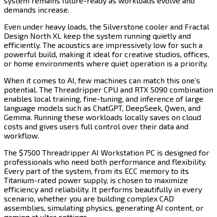
system remains future-ready as workloads evolve and
demands increase.​​​​‌ ‍ ​‍​‍‌‍ ‌ ​‍‌‍‍‌‌‍‌ ‌‍‍‌‌‍ ‍​‍​‍​ ‍‍​‍​‍‌ ​ ‌‍​‌‌‍ ‍‌‍‍‌‌ ‌​‌ ‍‌​‍ ‍‌‍‍‌‌‍ ​‍​‍​‍ ​​‍​‍‌‍‍​‌ ​‍‌‍‌‌‌‍‌‍​‍​‍​ ‍‍​‍​‍​‍ ‌‍​‌‌‍‌​‌‍ ‌‌‍‍‌‌‍ ‍​‍ ‌‍‍‌‌‍ ‍‌ ‌​‌‍‌‌‌‍ ‍‌ ‌​​‍ ‌‍‌‌‌‍‌​‌‍‍‌‌ ‌​​‍ ‌‍ ‌‌‍ ‌‍‌​‌‍‌‌​ ‌‌ ​​‌ ​‍‌‍‌‌‌ ​ ‌‍‌‌‌‍ ‍‌ ‌​‌‍​‌‌ ‌​‌‍‍‌‌‍ ‌‍ ‍​ ‍ ‌‍‍‌‌‍‌​​ ‌​ ‌ ​ ​ ‌‍‌‌​ ​ ​ ‌​‌‍‌‌​ ‌‍​ ‌‍​‍ ‌​ ‌‌​ ‌‌​ ‌ ​ ​​​‍ ‌​ ‌​​ ‌‍‌‍​ ‌‍​‍​‍ ‌‌‍​‍‌‍‌‍​ ‍​​ ‌ ​‍ ‌​ ​‍‌‍​ ​ ‌‌​ ‌​​ ‍‌​ ‌‌‌‍‌​​ ​ ​ ‌ ​ ‍​​ ‌‍​ ‌​​ ‍ ‌ ‌​‌ ‍‌‌ ​​‌‍‌‌​ ‌‌‍​‍‌ ‌‌‌‍‍‌‌‍ ​‌‍‌​​ ‍ ‌ ​​‌‍​‌‌ ‌​‌‍‍​​ ‌‌‍‍‌​ ​‌​ ‍​‌‍ ‍‌‌ ‌‍ ​‌‍ ‌‍ ‍‌‍‌ ‌‌ ‌‍‌​‌‍‌‌‌ ​ ‌‍​ ​‍‌‌​ ‌‌‌​​‍‌‌ ‌‍‍ ‌‍‌‌‌ ‍‌​‍‌‌​ ​ ‌​‌​​‍‌‌​ ​ ‌​‌​​‍‌‌​ ​‍​ ​‍‌‍‌‌‌‍ ‍​‍‌‌​ ​‍​ ​‍​‍‌‌​ ‌‌‌​‌​​‍ ‍‌ ‌‍‌‍​‌‌‍ ​‌ ‌‌‌‍‌‌​‍‌‌​ ‌‌‌​​‍‌‌ ‌‍‍ ‌‍‌‌‌ ‍‌​‍‌‌​ ​ ‌​‌​​‍‌‌​ ​ ‌​‌​​‍‌‌​ ​‍​ ​‍‌‍​‌‌‍​‍​ ‌‍​ ‌​‌‍​ ​ ‌‍​ ‌ ‌‍​‍‌‍​‍‌‍‌‍‌‍​ ​ ‍‌​‍‌‌​ ​‍​ ​‍​‍‌‌​ ‌‌‌​‌​​‍ ‍‌‍​ ‌‍‍​‌‍‍‌‌‍ ​‌‍‌​‌ ​‍‌‍‌‌‌‍ ‍​‍‌‌​ ‌‌‌​​‍‌‌ ‌‍‍ ‌‍‌‌‌ ‍‌​‍‌‌​ ​ ‌​‌​​‍‌‌​ ​ ‌​‌​​‍‌‌​ ​‍​ ​‍‌‍‌‌‌‍​‌​ ​‍‌‍‌‍​ ​‌‌‍‌‌‌‍​‍‌‍​‍​ ​ ‌‍​ ​ ‍​‌‍​‌​‍‌‌​ ​‍​ ​‍​‍‌‌​ ‌‌‌​‌​​‍ ‍‌ ‌​‌‍‌‌‌ ‍​‌ ‌​​ ‌‍​‍‌‍​‌‌ ​ ‌‍‌‌‌‌‌‌‌ ​‍‌‍ ​​ ‌​‍‌‌​ ​‍‌​‌‍‌‍​‌‌‍‌​‌‍ ‌‌‍‍‌‌‍ ‍​‍‌‍‌‍‍‌‌‍‌​​ ‌​ ‌ ​ ​ ‌‍‌‌​ ​ ​ ‌​‌‍‌‌​ ‌‍​ ‌‍​‍ ‌​ ‌‌​ ‌‌​ ‌ ​ ​​​‍ ‌​ ‌​​ ‌‍‌‍​ ‌‍​‍​‍ ‌‌‍​‍‌‍‌‍​ ‍​​ ‌ ​‍ ‌​ ​‍‌‍​ ​ ‌‌​ ‌​​ ‍‌​ ‌‌‌‍‌​​ ​ ​ ‌ ​ ‍​​ ‌‍​ ‌​​‍‌‍‌ ‌​‌ ‍‌‌ ​​‌‍‌‌​ ‌‌‍​‍‌ ‌‌‌‍‍‌‌‍ ​‌‍‌​​‍‌‍‌ ​​‌‍​‌‌ ‌​‌‍‍​​ ‌‌‍‍‌​ ​‌​ ‍​‌‍ ‍‌‌ ‌‍ ​‌‍ ‌‍ ‍‌‍‌ ‌‌ ‌‍‌​‌‍‌‌‌ ​ ‌‍​ ​‍‌‌​ ‌‌‌​​‍‌‌ ‌‍‍ ‌‍‌‌‌ ‍‌​‍‌‌​ ​ ‌​‌​​‍‌‌​ ​ ‌​‌​​‍‌‌​ ​‍​ ​‍‌‍‌‌‌‍ ‍​‍‌‌​ ​‍​ ​‍​‍‌‌​ ‌‌‌​‌​​‍ ‍‌ ‌‍‌‍​‌‌‍ ​‌ ‌‌‌‍‌‌​‍‌‌​ ‌‌‌​​‍‌‌ ‌‍‍ ‌‍‌‌‌ ‍‌​‍‌‌​ ​ ‌​‌​​‍‌‌​ ​ ‌​‌​​‍‌‌​ ​‍​ ​‍‌‍​‌‌‍​‍​ ‌‍​ ‌​‌‍​ ​ ‌‍​ ‌ ‌‍​‍‌‍​‍‌‍‌‍‌‍​ ​ ‍‌​‍‌‌​ ​‍​ ​‍​‍‌‌​ ‌‌‌​‌​​‍ ‍‌‍​ ‌‍‍​‌‍‍‌‌‍ ​‌‍‌​‌ ​‍‌‍‌‌‌‍ ‍​‍‌‌​ ‌‌‌​​‍‌‌ ‌‍‍ ‌‍‌‌‌ ‍‌​‍‌‌​ ​ ‌​‌​​‍‌‌​ ​ ‌​‌​​‍‌‌​ ​‍​ ​‍‌‍‌‌‌‍​‌​ ​‍‌‍‌‍​ ​‌‌‍‌‌‌‍​‍‌‍​‍​ ​ ‌‍​ ​ ‍​‌‍​‌​‍‌‌​ ​‍​ ​‍​‍‌‌​ ‌‌‌​‌​​‍ ‍‌ ‌​‌‍‌‌‌ ‍​‌ ‌​​‍‌‍‌ ​​‌‍‌‌‌ ​‍‌ ​ ‌ ​​‌‍‌‌‌‍​ ‌ ‌​‌‍‍‌‌ ‌‍‌‍‌‌​ ‌‌ ​​‌ ‌‌‌‍​‍‌‍ ​‌‍‍‌‌ ​ ‌‍‍​‌‍‌‌‌‍‌​​‍​‍‌ ‌
Even under heavy loads, the Silverstone cooler and Fractal
Design North XL keep the system running quietly and
efficiently. The acoustics are impressively low for such a
powerful build, making it ideal for creative studios, offices,
or home environments where quiet operation is a priority.​​​​‌ ‍ ​‍​‍‌‍ ‌ ​‍‌‍‍‌‌‍‌ ‌‍‍‌‌‍ ‍​‍​‍​ ‍‍​‍​‍‌ ​ ‌‍​‌‌‍ ‍‌‍‍‌‌ ‌​‌ ‍‌​‍ ‍‌‍‍‌‌‍ ​‍​‍​‍ ​​‍​‍‌‍‍​‌ ​‍‌‍‌‌‌‍‌‍​‍​‍​ ‍‍​‍​‍​‍ ‌‍​‌‌‍‌​‌‍ ‌‌‍‍‌‌‍ ‍​‍ ‌‍‍‌‌‍ ‍‌ ‌​‌‍‌‌‌‍ ‍‌ ‌​​‍ ‌‍‌‌‌‍‌​‌‍‍‌‌ ‌​​‍ ‌‍ ‌‌‍ ‌‍‌​‌‍‌‌​ ‌‌ ​​‌ ​‍‌‍‌‌‌ ​ ‌‍‌‌‌‍ ‍‌ ‌​‌‍​‌‌ ‌​‌‍‍‌‌‍ ‌‍ ‍​ ‍ ‌‍‍‌‌‍‌​​ ‌​ ‌ ​ ​ ‌‍‌‌​ ​ ​ ‌​‌‍‌‌​ ‌‍​ ‌‍​‍ ‌​ ‌‌​ ‌‌​ ‌ ​ ​​​‍ ‌​ ‌​​ ‌‍‌‍​ ‌‍​‍​‍ ‌‌‍​‍‌‍‌‍​ ‍​​ ‌ ​‍ ‌​ ​‍‌‍​ ​ ‌‌​ ‌​​ ‍‌​ ‌‌‌‍‌​​ ​ ​ ‌ ​ ‍​​ ‌‍​ ‌​​ ‍ ‌ ‌​‌ ‍‌‌ ​​‌‍‌‌​ ‌‌‍​‍‌ ‌‌‌‍‍‌‌‍ ​‌‍‌​​ ‍ ‌ ​​‌‍​‌‌ ‌​‌‍‍​​ ‌‌‍‍‌​ ​‌​ ‍​‌‍ ‍‌‌ ‌‍ ​‌‍ ‌‍ ‍‌‍‌ ‌‌ ‌‍‌​‌‍‌‌‌ ​ ‌‍​ ​‍‌‌​ ‌‌‌​​‍‌‌ ‌‍‍ ‌‍‌‌‌ ‍‌​‍‌‌​ ​ ‌​‌​​‍‌‌​ ​ ‌​‌​​‍‌‌​ ​‍​ ​‍‌‍‌‌‌‍ ‍​‍‌‌​ ​‍​ ​‍​‍‌‌​ ‌‌‌​‌​​‍ ‍‌ ‌‍‌‍​‌‌‍ ​‌ ‌‌‌‍‌‌​‍‌‌​ ‌‌‌​​‍‌‌ ‌‍‍ ‌‍‌‌‌ ‍‌​‍‌‌​ ​ ‌​‌​​‍‌‌​ ​ ‌​‌​​‍‌‌​ ​‍​ ​‍​ ​ ‌‍​‌​ ‍‌‌‍‌​​ ​​​ ‌ ‌‍​‌​ ‍​​ ​​‌‍‌​‌‍‌‌​ ​‌​‍‌‌​ ​‍​ ​‍​‍‌‌​ ‌‌‌​‌​​‍ ‍‌‍​ ‌‍‍​‌‍‍‌‌‍ ​‌‍‌​‌ ​‍‌‍‌‌‌‍ ‍​‍‌‌​ ‌‌‌​​‍‌‌ ‌‍‍ ‌‍‌‌‌ ‍‌​‍‌‌​ ​ ‌​‌​​‍‌‌​ ​ ‌​‌​​‍‌‌​ ​‍​ ​‍​ ‍​​ ​ ​ ‌​​ ‌ ‌‍‌‌​ ‍‌​ ‌‍​ ‌​​ ‍‌‌‍‌​‌‍​‍​ ‌‍​‍‌‌​ ​‍​ ​‍​‍‌‌​ ‌‌‌​‌​​‍ ‍‌ ‌​‌‍‌‌‌ ‍​‌ ‌​​ ‌‍​‍‌‍​‌‌ ​ ‌‍‌‌‌‌‌‌‌ ​‍‌‍ ​​ ‌​‍‌‌​ ​‍‌​‌‍‌‍​‌‌‍‌​‌‍ ‌‌‍‍‌‌‍ ‍​‍‌‍‌‍‍‌‌‍‌​​ ‌​ ‌ ​ ​ ‌‍‌‌​ ​ ​ ‌​‌‍‌‌​ ‌‍​ ‌‍​‍ ‌​ ‌‌​ ‌‌​ ‌ ​ ​​​‍ ‌​ ‌​​ ‌‍‌‍​ ‌‍​‍​‍ ‌‌‍​‍‌‍‌‍​ ‍​​ ‌ ​‍ ‌​ ​‍‌‍​ ​ ‌‌​ ‌​​ ‍‌​ ‌‌‌‍‌​​ ​ ​ ‌ ​ ‍​​ ‌‍​ ‌​​‍‌‍‌ ‌​‌ ‍‌‌ ​​‌‍‌‌​ ‌‌‍​‍‌ ‌‌‌‍‍‌‌‍ ​‌‍‌​​‍‌‍‌ ​​‌‍​‌‌ ‌​‌‍‍​​ ‌‌‍‍‌​ ​‌​ ‍​‌‍ ‍‌‌ ‌‍ ​‌‍ ‌‍ ‍‌‍‌ ‌‌ ‌‍‌​‌‍‌‌‌ ​ ‌‍​ ​‍‌‌​ ‌‌‌​​‍‌‌ ‌‍‍ ‌‍‌‌‌ ‍‌​‍‌‌​ ​ ‌​‌​​‍‌‌​ ​ ‌​‌​​‍‌‌​ ​‍​ ​‍‌‍‌‌‌‍ ‍​‍‌‌​ ​‍​ ​‍​‍‌‌​ ‌‌‌​‌​​‍ ‍‌ ‌‍‌‍​‌‌‍ ​‌ ‌‌‌‍‌‌​‍‌‌​ ‌‌‌​​‍‌‌ ‌‍‍ ‌‍‌‌‌ ‍‌​‍‌‌​ ​ ‌​‌​​‍‌‌​ ​ ‌​‌​​‍‌‌​ ​‍​ ​‍​ ​ ‌‍​‌​ ‍‌‌‍‌​​ ​​​ ‌ ‌‍​‌​ ‍​​ ​​‌‍‌​‌‍‌‌​ ​‌​‍‌‌​ ​‍​ ​‍​‍‌‌​ ‌‌‌​‌​​‍ ‍‌‍​ ‌‍‍​‌‍‍‌‌‍ ​‌‍‌​‌ ​‍‌‍‌‌‌‍ ‍​‍‌‌​ ‌‌‌​​‍‌‌ ‌‍‍ ‌‍‌‌‌ ‍‌​‍‌‌​ ​ ‌​‌​​‍‌‌​ ​ ‌​‌​​‍‌‌​ ​‍​ ​‍​ ‍​​ ​ ​ ‌​​ ‌ ‌‍‌‌​ ‍‌​ ‌‍​ ‌​​ ‍‌‌‍‌​‌‍​‍​ ‌‍​‍‌‌​ ​‍​ ​‍​‍‌‌​ ‌‌‌​‌​​‍ ‍‌ ‌​‌‍‌‌‌ ‍​‌ ‌​​‍‌‍‌ ​​‌‍‌‌‌ ​‍‌ ​ ‌ ​​‌‍‌‌‌‍​ ‌ ‌​‌‍‍‌‌ ‌‍‌‍‌‌​ ‌‌ ​​‌ ‌‌‌‍​‍‌‍ ​‌‍‍‌‌ ​ ‌‍‍​‌‍‌‌‌‍‌​​‍​‍‌ ‌
When it comes to AI, few machines can match this one’s
potential. The Threadripper CPU and RTX 5090 combination
enables local training, fine-tuning, and inference of large
language models such as ChatGPT, DeepSeek, Qwen, and
Gemma. Running these workloads locally saves on cloud
costs and gives users full control over their data and
workflow.​​​​‌ ‍ ​‍​‍‌‍ ‌ ​‍‌‍‍‌‌‍‌ ‌‍‍‌‌‍ ‍​‍​‍​ ‍‍​‍​‍‌ ​ ‌‍​‌‌‍ ‍‌‍‍‌‌ ‌​‌ ‍‌​‍ ‍‌‍‍‌‌‍ ​‍​‍​‍ ​​‍​‍‌‍‍​‌ ​‍‌‍‌‌‌‍‌‍​‍​‍​ ‍‍​‍​‍​‍ ‌‍​‌‌‍‌​‌‍ ‌‌‍‍‌‌‍ ‍​‍ ‌‍‍‌‌‍ ‍‌ ‌​‌‍‌‌‌‍ ‍‌ ‌​​‍ ‌‍‌‌‌‍‌​‌‍‍‌‌ ‌​​‍ ‌‍ ‌‌‍ ‌‍‌​‌‍‌‌​ ‌‌ ​​‌ ​‍‌‍‌‌‌ ​ ‌‍‌‌‌‍ ‍‌ ‌​‌‍​‌‌ ‌​‌‍‍‌‌‍ ‌‍ ‍​ ‍ ‌‍‍‌‌‍‌​​ ‌​ ‌ ​ ​ ‌‍‌‌​ ​ ​ ‌​‌‍‌‌​ ‌‍​ ‌‍​‍ ‌​ ‌‌​ ‌‌​ ‌ ​ ​​​‍ ‌​ ‌​​ ‌‍‌‍​ ‌‍​‍​‍ ‌‌‍​‍‌‍‌‍​ ‍​​ ‌ ​‍ ‌​ ​‍‌‍​ ​ ‌‌​ ‌​​ ‍‌​ ‌‌‌‍‌​​ ​ ​ ‌ ​ ‍​​ ‌‍​ ‌​​ ‍ ‌ ‌​‌ ‍‌‌ ​​‌‍‌‌​ ‌‌‍​‍‌ ‌‌‌‍‍‌‌‍ ​‌‍‌​​ ‍ ‌ ​​‌‍​‌‌ ‌​‌‍‍​​ ‌‌‍‍‌​ ​‌​ ‍​‌‍ ‍‌‌ ‌‍ ​‌‍ ‌‍ ‍‌‍‌ ‌‌ ‌‍‌​‌‍‌‌‌ ​ ‌‍​ ​‍‌‌​ ‌‌‌​​‍‌‌ ‌‍‍ ‌‍‌‌‌ ‍‌​‍‌‌​ ​ ‌​‌​​‍‌‌​ ​ ‌​‌​​‍‌‌​ ​‍​ ​‍‌‍‌‌‌‍ ‍​‍‌‌​ ​‍​ ​‍​‍‌‌​ ‌‌‌​‌​​‍ ‍‌ ‌‍‌‍​‌‌‍ ​‌ ‌‌‌‍‌‌​‍‌‌​ ‌‌‌​​‍‌‌ ‌‍‍ ‌‍‌‌‌ ‍‌​‍‌‌​ ​ ‌​‌​​‍‌‌​ ​ ‌​‌​​‍‌‌​ ​‍​ ​‍​ ‍​​ ​ ‌‍‌‍​ ‌​‌‍​‍​ ​ ‌‍‌‍​ ‍‌​ ​​‌‍​ ​ ‍​​ ‌ ​‍‌‌​ ​‍​ ​‍​‍‌‌​ ‌‌‌​‌​​‍ ‍‌‍​ ‌‍‍​‌‍‍‌‌‍ ​‌‍‌​‌ ​‍‌‍‌‌‌‍ ‍​‍‌‌​ ‌‌‌​​‍‌‌ ‌‍‍ ‌‍‌‌‌ ‍‌​‍‌‌​ ​ ‌​‌​​‍‌‌​ ​ ‌​‌​​‍‌‌​ ​‍​ ​‍​ ‍​‌‍​‍​ ‌​​ ​​​ ‌‍​ ‍‌‌‍​‍​ ‌‌​ ‌‍​ ‌ ‌‍​ ‌‍‌‍​‍‌‌​ ​‍​ ​‍​‍‌‌​ ‌‌‌​‌​​‍ ‍‌ ‌​‌‍‌‌‌ ‍​‌ ‌​​ ‌‍​‍‌‍​‌‌ ​ ‌‍‌‌‌‌‌‌‌ ​‍‌‍ ​​ ‌​‍‌‌​ ​‍‌​‌‍‌‍​‌‌‍‌​‌‍ ‌‌‍‍‌‌‍ ‍​‍‌‍‌‍‍‌‌‍‌​​ ‌​ ‌ ​ ​ ‌‍‌‌​ ​ ​ ‌​‌‍‌‌​ ‌‍​ ‌‍​‍ ‌​ ‌‌​ ‌‌​ ‌ ​ ​​​‍ ‌​ ‌​​ ‌‍‌‍​ ‌‍​‍​‍ ‌‌‍​‍‌‍‌‍​ ‍​​ ‌ ​‍ ‌​ ​‍‌‍​ ​ ‌‌​ ‌​​ ‍‌​ ‌‌‌‍‌​​ ​ ​ ‌ ​ ‍​​ ‌‍​ ‌​​‍‌‍‌ ‌​‌ ‍‌‌ ​​‌‍‌‌​ ‌‌‍​‍‌ ‌‌‌‍‍‌‌‍ ​‌‍‌​​‍‌‍‌ ​​‌‍​‌‌ ‌​‌‍‍​​ ‌‌‍‍‌​ ​‌​ ‍​‌‍ ‍‌‌ ‌‍ ​‌‍ ‌‍ ‍‌‍‌ ‌‌ ‌‍‌​‌‍‌‌‌ ​ ‌‍​ ​‍‌‌​ ‌‌‌​​‍‌‌ ‌‍‍ ‌‍‌‌‌ ‍‌​‍‌‌​ ​ ‌​‌​​‍‌‌​ ​ ‌​‌​​‍‌‌​ ​‍​ ​‍‌‍‌‌‌‍ ‍​‍‌‌​ ​‍​ ​‍​‍‌‌​ ‌‌‌​‌​​‍ ‍‌ ‌‍‌‍​‌‌‍ ​‌ ‌‌‌‍‌‌​‍‌‌​ ‌‌‌​​‍‌‌ ‌‍‍ ‌‍‌‌‌ ‍‌​‍‌‌​ ​ ‌​‌​​‍‌‌​ ​ ‌​‌​​‍‌‌​ ​‍​ ​‍​ ‍​​ ​ ‌‍‌‍​ ‌​‌‍​‍​ ​ ‌‍‌‍​ ‍‌​ ​​‌‍​ ​ ‍​​ ‌ ​‍‌‌​ ​‍​ ​‍​‍‌‌​ ‌‌‌​‌​​‍ ‍‌‍​ ‌‍‍​‌‍‍‌‌‍ ​‌‍‌​‌ ​‍‌‍‌‌‌‍ ‍​‍‌‌​ ‌‌‌​​‍‌‌ ‌‍‍ ‌‍‌‌‌ ‍‌​‍‌‌​ ​ ‌​‌​​‍‌‌​ ​ ‌​‌​​‍‌‌​ ​‍​ ​‍​ ‍​‌‍​‍​ ‌​​ ​​​ ‌‍​ ‍‌‌‍​‍​ ‌‌​ ‌‍​ ‌ ‌‍​ ‌‍‌‍​‍‌‌​ ​‍​ ​‍​‍‌‌​ ‌‌‌​‌​​‍ ‍‌ ‌​‌‍‌‌‌ ‍​‌ ‌​​‍‌‍‌ ​​‌‍‌‌‌ ​‍‌ ​ ‌ ​​‌‍‌‌‌‍​ ‌ ‌​‌‍‍‌‌ ‌‍‌‍‌‌​ ‌‌ ​​‌ ‌‌‌‍​‍‌‍ ​‌‍‍‌‌ ​ ‌‍‍​‌‍‌‌‌‍‌​​‍​‍‌ ‌
The $7500 Threadripper AI Workstation PC is designed for
professionals who need both performance and flexibility.
Every part of the system, from its ECC memory to its
Titanium-rated power supply, is chosen to maximize
efficiency and reliability. It performs beautifully in every
scenario, whether you are building complex CAD
assemblies, simulating physics, generating AI content, or
gaming at ultra settings.​​​​‌ ‍ ​‍​‍‌‍ ‌ ​‍‌‍‍‌‌‍‌ ‌‍‍‌‌‍ ‍​‍​‍​ ‍‍​‍​‍‌ ​ ‌‍​‌‌‍ ‍‌‍‍‌‌ ‌​‌ ‍‌​‍ ‍‌‍‍‌‌‍ ​‍​‍​‍ ​​‍​‍‌‍‍​‌ ​‍‌‍‌‌‌‍‌‍​‍​‍​ ‍‍​‍​‍​‍ ‌‍​‌‌‍‌​‌‍ ‌‌‍‍‌‌‍ ‍​‍ ‌‍‍‌‌‍ ‍‌ ‌​‌‍‌‌‌‍ ‍‌ ‌​​‍ ‌‍‌‌‌‍‌​‌‍‍‌‌ ‌​​‍ ‌‍ ‌‌‍ ‌‍‌​‌‍‌‌​ ‌‌ ​​‌ ​‍‌‍‌‌‌ ​ ‌‍‌‌‌‍ ‍‌ ‌​‌‍​‌‌ ‌​‌‍‍‌‌‍ ‌‍ ‍​ ‍ ‌‍‍‌‌‍‌​​ ‌​ ‌ ​ ​ ‌‍‌‌​ ​ ​ ‌​‌‍‌‌​ ‌‍​ ‌‍​‍ ‌​ ‌‌​ ‌‌​ ‌ ​ ​​​‍ ‌​ ‌​​ ‌‍‌‍​ ‌‍​‍​‍ ‌‌‍​‍‌‍‌‍​ ‍​​ ‌ ​‍ ‌​ ​‍‌‍​ ​ ‌‌​ ‌​​ ‍‌​ ‌‌‌‍‌​​ ​ ​ ‌ ​ ‍​​ ‌‍​ ‌​​ ‍ ‌ ‌​‌ ‍‌‌ ​​‌‍‌‌​ ‌‌‍​‍‌ ‌‌‌‍‍‌‌‍ ​‌‍‌​​ ‍ ‌ ​​‌‍​‌‌ ‌​‌‍‍​​ ‌‌‍‍‌​ ​‌​ ‍​‌‍ ‍‌‌ ‌‍ ​‌‍ ‌‍ ‍‌‍‌ ‌‌ ‌‍‌​‌‍‌‌‌ ​ ‌‍​ ​‍‌‌​ ‌‌‌​​‍‌‌ ‌‍‍ ‌‍‌‌‌ ‍‌​‍‌‌​ ​ ‌​‌​​‍‌‌​ ​ ‌​‌​​‍‌‌​ ​‍​ ​‍‌‍‌‌‌‍ ‍​‍‌‌​ ​‍​ ​‍​‍‌‌​ ‌‌‌​‌​​‍ ‍‌ ‌‍‌‍​‌‌‍ ​‌ ‌‌‌‍‌‌​‍‌‌​ ‌‌‌​​‍‌‌ ‌‍‍ ‌‍‌‌‌ ‍‌​‍‌‌​ ​ ‌​‌​​‍‌‌​ ​ ‌​‌​​‍‌‌​ ​‍​ ​‍​ ‍‌‌‍​‍​ ‌‍‌‍​ ​ ‌‌​ ‍​​ ‌‍‌‍​ ​ ​‌‌‍​‍‌‍‌‍‌‍‌‌​‍‌‌​ ​‍​ ​‍​‍‌‌​ ‌‌‌​‌​​‍ ‍‌‍​ ‌‍‍​‌‍‍‌‌‍ ​‌‍‌​‌ ​‍‌‍‌‌‌‍ ‍​‍‌‌​ ‌‌‌​​‍‌‌ ‌‍‍ ‌‍‌‌‌ ‍‌​‍‌‌​ ​ ‌​‌​​‍‌‌​ ​ ‌​‌​​‍‌‌​ ​‍​ ​‍​ ​ ​ ‍​​ ​‌​ ​ ​ ‌​‌‍​‌​ ​​​ ​‍​ ​​‌‍​ ​ ​​​ ‍​​‍‌‌​ ​‍​ ​‍​‍‌‌​ ‌‌‌​‌​​‍ ‍‌ ‌​‌‍‌‌‌ ‍​‌ ‌​​ ‌‍​‍‌‍​‌‌ ​ ‌‍‌‌‌‌‌‌‌ ​‍‌‍ ​​ ‌​‍‌‌​ ​‍‌​‌‍‌‍​‌‌‍‌​‌‍ ‌‌‍‍‌‌‍ ‍​‍‌‍‌‍‍‌‌‍‌​​ ‌​ ‌ ​ ​ ‌‍‌‌​ ​ ​ ‌​‌‍‌‌​ ‌‍​ ‌‍​‍ ‌​ ‌‌​ ‌‌​ ‌ ​ ​​​‍ ‌​ ‌​​ ‌‍‌‍​ ‌‍​‍​‍ ‌‌‍​‍‌‍‌‍​ ‍​​ ‌ ​‍ ‌​ ​‍‌‍​ ​ ‌‌​ ‌​​ ‍‌​ ‌‌‌‍‌​​ ​ ​ ‌ ​ ‍​​ ‌‍​ ‌​​‍‌‍‌ ‌​‌ ‍‌‌ ​​‌‍‌‌​ ‌‌‍​‍‌ ‌‌‌‍‍‌‌‍ ​‌‍‌​​‍‌‍‌ ​​‌‍​‌‌ ‌​‌‍‍​​ ‌‌‍‍‌​ ​‌​ ‍​‌‍ ‍‌‌ ‌‍ ​‌‍ ‌‍ ‍‌‍‌ ‌‌ ‌‍‌​‌‍‌‌‌ ​ ‌‍​ ​‍‌‌​ ‌‌‌​​‍‌‌ ‌‍‍ ‌‍‌‌‌ ‍‌​‍‌‌​ ​ ‌​‌​​‍‌‌​ ​ ‌​‌​​‍‌‌​ ​‍​ ​‍‌‍‌‌‌‍ ‍​‍‌‌​ ​‍​ ​‍​‍‌‌​ ‌‌‌​‌​​‍ ‍‌ ‌‍‌‍​‌‌‍ ​‌ ‌‌‌‍‌‌​‍‌‌​ ‌‌‌​​‍‌‌ ‌‍‍ ‌‍‌‌‌ ‍‌​‍‌‌​ ​ ‌​‌​​‍‌‌​ ​ ‌​‌​​‍‌‌​ ​‍​ ​‍​ ‍‌‌‍​‍​ ‌‍‌‍​ ​ ‌‌​ ‍​​ ‌‍‌‍​ ​ ​‌‌‍​‍‌‍‌‍‌‍‌‌​‍‌‌​ ​‍​ ​‍​‍‌‌​ ‌‌‌​‌​​‍ ‍‌‍​ ‌‍‍​‌‍‍‌‌‍ ​‌‍‌​‌ ​‍‌‍‌‌‌‍ ‍​‍‌‌​ ‌‌‌​​‍‌‌ ‌‍‍ ‌‍‌‌‌ ‍‌​‍‌‌​ ​ ‌​‌​​‍‌‌​ ​ ‌​‌​​‍‌‌​ ​‍​ ​‍​ ​ ​ ‍​​ ​‌​ ​ ​ ‌​‌‍​‌​ ​​​ ​‍​ ​​‌‍​ ​ ​​​ ‍​​‍‌‌​ ​‍​ ​‍​‍‌‌​ ‌‌‌​‌​​‍ ‍‌ ‌​‌‍‌‌‌ ‍​‌ ‌​​‍‌‍‌ ​​‌‍‌‌‌ ​‍‌ ​ ‌ ​​‌‍‌‌‌‍​ ‌ ‌​‌‍‍‌‌ ‌‍‌‍‌‌​ ‌‌ ​​‌ ‌‌‌‍​‍‌‍ ​‌‍‍‌‌ ​ ‌‍‍​‌‍‌‌‌‍‌​​‍​‍‌ ‌