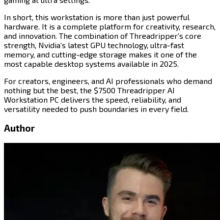
In short, this workstation is more than just powerful
hardware. It is a complete platform for creativity, research,
and innovation. The combination of Threadripper’s core
strength, Nvidia’s latest GPU technology, ultra-fast
memory, and cutting-edge storage makes it one of the
most capable desktop systems available in 2025.​​​​‌ ‍ ​‍​‍‌‍ ‌ ​‍‌‍‍‌‌‍‌ ‌‍‍‌‌‍ ‍​‍​‍​ ‍‍​‍​‍‌ ​ ‌‍​‌‌‍ ‍‌‍‍‌‌ ‌​‌ ‍‌​‍ ‍‌‍‍‌‌‍ ​‍​‍​‍ ​​‍​‍‌‍‍​‌ ​‍‌‍‌‌‌‍‌‍​‍​‍​ ‍‍​‍​‍​‍ ‌‍​‌‌‍‌​‌‍ ‌‌‍‍‌‌‍ ‍​‍ ‌‍‍‌‌‍ ‍‌ ‌​‌‍‌‌‌‍ ‍‌ ‌​​‍ ‌‍‌‌‌‍‌​‌‍‍‌‌ ‌​​‍ ‌‍ ‌‌‍ ‌‍‌​‌‍‌‌​ ‌‌ ​​‌ ​‍‌‍‌‌‌ ​ ‌‍‌‌‌‍ ‍‌ ‌​‌‍​‌‌ ‌​‌‍‍‌‌‍ ‌‍ ‍​ ‍ ‌‍‍‌‌‍‌​​ ‌​ ‌ ​ ​ ‌‍‌‌​ ​ ​ ‌​‌‍‌‌​ ‌‍​ ‌‍​‍ ‌​ ‌‌​ ‌‌​ ‌ ​ ​​​‍ ‌​ ‌​​ ‌‍‌‍​ ‌‍​‍​‍ ‌‌‍​‍‌‍‌‍​ ‍​​ ‌ ​‍ ‌​ ​‍‌‍​ ​ ‌‌​ ‌​​ ‍‌​ ‌‌‌‍‌​​ ​ ​ ‌ ​ ‍​​ ‌‍​ ‌​​ ‍ ‌ ‌​‌ ‍‌‌ ​​‌‍‌‌​ ‌‌‍​‍‌ ‌‌‌‍‍‌‌‍ ​‌‍‌​​ ‍ ‌ ​​‌‍​‌‌ ‌​‌‍‍​​ ‌‌‍‍‌​ ​‌​ ‍​‌‍ ‍‌‌ ‌‍ ​‌‍ ‌‍ ‍‌‍‌ ‌‌ ‌‍‌​‌‍‌‌‌ ​ ‌‍​ ​‍‌‌​ ‌‌‌​​‍‌‌ ‌‍‍ ‌‍‌‌‌ ‍‌​‍‌‌​ ​ ‌​‌​​‍‌‌​ ​ ‌​‌​​‍‌‌​ ​‍​ ​‍‌‍‌‌‌‍ ‍​‍‌‌​ ​‍​ ​‍​‍‌‌​ ‌‌‌​‌​​‍ ‍‌ ‌‍‌‍​‌‌‍ ​‌ ‌‌‌‍‌‌​‍‌‌​ ‌‌‌​​‍‌‌ ‌‍‍ ‌‍‌‌‌ ‍‌​‍‌‌​ ​ ‌​‌​​‍‌‌​ ​ ‌​‌​​‍‌‌​ ​‍​ ​‍​ ‌‌‌‍‌‌​ ​‍​ ​‌‌‍​‍​ ‍‌​ ‌‍‌‍‌‍‌‍​‍‌‍​‍‌‍‌​‌‍​ ​‍‌‌​ ​‍​ ​‍​‍‌‌​ ‌‌‌​‌​​‍ ‍‌‍​ ‌‍‍​‌‍‍‌‌‍ ​‌‍‌​‌ ​‍‌‍‌‌‌‍ ‍​‍‌‌​ ‌‌‌​​‍‌‌ ‌‍‍ ‌‍‌‌‌ ‍‌​‍‌‌​ ​ ‌​‌​​‍‌‌​ ​ ‌​‌​​‍‌‌​ ​‍​ ​‍‌‍‌‌​ ‌​​ ‌​​ ​‍​ ​ ​ ​ ​ ‌​​ ‌‍‌‍‌‌​ ‍​​ ​‌‌‍​‍​‍‌‌​ ​‍​ ​‍​‍‌‌​ ‌‌‌​‌​​‍ ‍‌ ‌​‌‍‌‌‌ ‍​‌ ‌​​ ‌‍​‍‌‍​‌‌ ​ ‌‍‌‌‌‌‌‌‌ ​‍‌‍ ​​ ‌​‍‌‌​ ​‍‌​‌‍‌‍​‌‌‍‌​‌‍ ‌‌‍‍‌‌‍ ‍​‍‌‍‌‍‍‌‌‍‌​​ ‌​ ‌ ​ ​ ‌‍‌‌​ ​ ​ ‌​‌‍‌‌​ ‌‍​ ‌‍​‍ ‌​ ‌‌​ ‌‌​ ‌ ​ ​​​‍ ‌​ ‌​​ ‌‍‌‍​ ‌‍​‍​‍ ‌‌‍​‍‌‍‌‍​ ‍​​ ‌ ​‍ ‌​ ​‍‌‍​ ​ ‌‌​ ‌​​ ‍‌​ ‌‌‌‍‌​​ ​ ​ ‌ ​ ‍​​ ‌‍​ ‌​​‍‌‍‌ ‌​‌ ‍‌‌ ​​‌‍‌‌​ ‌‌‍​‍‌ ‌‌‌‍‍‌‌‍ ​‌‍‌​​‍‌‍‌ ​​‌‍​‌‌ ‌​‌‍‍​​ ‌‌‍‍‌​ ​‌​ ‍​‌‍ ‍‌‌ ‌‍ ​‌‍ ‌‍ ‍‌‍‌ ‌‌ ‌‍‌​‌‍‌‌‌ ​ ‌‍​ ​‍‌‌​ ‌‌‌​​‍‌‌ ‌‍‍ ‌‍‌‌‌ ‍‌​‍‌‌​ ​ ‌​‌​​‍‌‌​ ​ ‌​‌​​‍‌‌​ ​‍​ ​‍‌‍‌‌‌‍ ‍​‍‌‌​ ​‍​ ​‍​‍‌‌​ ‌‌‌​‌​​‍ ‍‌ ‌‍‌‍​‌‌‍ ​‌ ‌‌‌‍‌‌​‍‌‌​ ‌‌‌​​‍‌‌ ‌‍‍ ‌‍‌‌‌ ‍‌​‍‌‌​ ​ ‌​‌​​‍‌‌​ ​ ‌​‌​​‍‌‌​ ​‍​ ​‍​ ‌‌‌‍‌‌​ ​‍​ ​‌‌‍​‍​ ‍‌​ ‌‍‌‍‌‍‌‍​‍‌‍​‍‌‍‌​‌‍​ ​‍‌‌​ ​‍​ ​‍​‍‌‌​ ‌‌‌​‌​​‍ ‍‌‍​ ‌‍‍​‌‍‍‌‌‍ ​‌‍‌​‌ ​‍‌‍‌‌‌‍ ‍​‍‌‌​ ‌‌‌​​‍‌‌ ‌‍‍ ‌‍‌‌‌ ‍‌​‍‌‌​ ​ ‌​‌​​‍‌‌​ ​ ‌​‌​​‍‌‌​ ​‍​ ​‍‌‍‌‌​ ‌​​ ‌​​ ​‍​ ​ ​ ​ ​ ‌​​ ‌‍‌‍‌‌​ ‍​​ ​‌‌‍​‍​‍‌‌​ ​‍​ ​‍​‍‌‌​ ‌‌‌​‌​​‍ ‍‌ ‌​‌‍‌‌‌ ‍​‌ ‌​​‍‌‍‌ ​​‌‍‌‌‌ ​‍‌ ​ ‌ ​​‌‍‌‌‌‍​ ‌ ‌​‌‍‍‌‌ ‌‍‌‍‌‌​ ‌‌ ​​‌ ‌‌‌‍​‍‌‍ ​‌‍‍‌‌ ​ ‌‍‍​‌‍‌‌‌‍‌​​‍​‍‌ ‌
For creators, engineers, and AI professionals who demand
nothing but the best, the $7500 Threadripper AI
Workstation PC delivers the speed, reliability, and
versatility needed to push boundaries in every field.​​​​‌ ‍ ​‍​‍‌‍ ‌ ​‍‌‍‍‌‌‍‌ ‌‍‍‌‌‍ ‍​‍​‍​ ‍‍​‍​‍‌ ​ ‌‍​‌‌‍ ‍‌‍‍‌‌ ‌​‌ ‍‌​‍ ‍‌‍‍‌‌‍ ​‍​‍​‍ ​​‍​‍‌‍‍​‌ ​‍‌‍‌‌‌‍‌‍​‍​‍​ ‍‍​‍​‍​‍ ‌‍​‌‌‍‌​‌‍ ‌‌‍‍‌‌‍ ‍​‍ ‌‍‍‌‌‍ ‍‌ ‌​‌‍‌‌‌‍ ‍‌ ‌​​‍ ‌‍‌‌‌‍‌​‌‍‍‌‌ ‌​​‍ ‌‍ ‌‌‍ ‌‍‌​‌‍‌‌​ ‌‌ ​​‌ ​‍‌‍‌‌‌ ​ ‌‍‌‌‌‍ ‍‌ ‌​‌‍​‌‌ ‌​‌‍‍‌‌‍ ‌‍ ‍​ ‍ ‌‍‍‌‌‍‌​​ ‌​ ‌ ​ ​ ‌‍‌‌​ ​ ​ ‌​‌‍‌‌​ ‌‍​ ‌‍​‍ ‌​ ‌‌​ ‌‌​ ‌ ​ ​​​‍ ‌​ ‌​​ ‌‍‌‍​ ‌‍​‍​‍ ‌‌‍​‍‌‍‌‍​ ‍​​ ‌ ​‍ ‌​ ​‍‌‍​ ​ ‌‌​ ‌​​ ‍‌​ ‌‌‌‍‌​​ ​ ​ ‌ ​ ‍​​ ‌‍​ ‌​​ ‍ ‌ ‌​‌ ‍‌‌ ​​‌‍‌‌​ ‌‌‍​‍‌ ‌‌‌‍‍‌‌‍ ​‌‍‌​​ ‍ ‌ ​​‌‍​‌‌ ‌​‌‍‍​​ ‌‌‍‍‌​ ​‌​ ‍​‌‍ ‍‌‌ ‌‍ ​‌‍ ‌‍ ‍‌‍‌ ‌‌ ‌‍‌​‌‍‌‌‌ ​ ‌‍​ ​‍‌‌​ ‌‌‌​​‍‌‌ ‌‍‍ ‌‍‌‌‌ ‍‌​‍‌‌​ ​ ‌​‌​​‍‌‌​ ​ ‌​‌​​‍‌‌​ ​‍​ ​‍‌‍‌‌‌‍ ‍​‍‌‌​ ​‍​ ​‍​‍‌‌​ ‌‌‌​‌​​‍ ‍‌ ‌‍‌‍​‌‌‍ ​‌ ‌‌‌‍‌‌​‍‌‌​ ‌‌‌​​‍‌‌ ‌‍‍ ‌‍‌‌‌ ‍‌​‍‌‌​ ​ ‌​‌​​‍‌‌​ ​ ‌​‌​​‍‌‌​ ​‍​ ​‍‌‍​‍​ ‌​‌‍​‌‌‍​‌‌‍‌‍‌‍​‍‌‍​ ‌‍​‌​ ‌‍‌‍​‍​ ‌‌​ ‍​​‍‌‌​ ​‍​ ​‍​‍‌‌​ ‌‌‌​‌​​‍ ‍‌‍​ ‌‍‍​‌‍‍‌‌‍ ​‌‍‌​‌ ​‍‌‍‌‌‌‍ ‍​‍‌‌​ ‌‌‌​​‍‌‌ ‌‍‍ ‌‍‌‌‌ ‍‌​‍‌‌​ ​ ‌​‌​​‍‌‌​ ​ ‌​‌​​‍‌‌​ ​‍​ ​‍​ ​‌​ ‌‌​ ‌‍​ ‌​​ ‍‌​ ‌​‌‍‌‌​ ​‍‌‍​‌​ ​‍​ ‌​​ ​ ​‍‌‌​ ​‍​ ​‍​‍‌‌​ ‌‌‌​‌​​‍ ‍‌ ‌​‌‍‌‌‌ ‍​‌ ‌​​ ‌‍​‍‌‍​‌‌ ​ ‌‍‌‌‌‌‌‌‌ ​‍‌‍ ​​ ‌​‍‌‌​ ​‍‌​‌‍‌‍​‌‌‍‌​‌‍ ‌‌‍‍‌‌‍ ‍​‍‌‍‌‍‍‌‌‍‌​​ ‌​ ‌ ​ ​ ‌‍‌‌​ ​ ​ ‌​‌‍‌‌​ ‌‍​ ‌‍​‍ ‌​ ‌‌​ ‌‌​ ‌ ​ ​​​‍ ‌​ ‌​​ ‌‍‌‍​ ‌‍​‍​‍ ‌‌‍​‍‌‍‌‍​ ‍​​ ‌ ​‍ ‌​ ​‍‌‍​ ​ ‌‌​ ‌​​ ‍‌​ ‌‌‌‍‌​​ ​ ​ ‌ ​ ‍​​ ‌‍​ ‌​​‍‌‍‌ ‌​‌ ‍‌‌ ​​‌‍‌‌​ ‌‌‍​‍‌ ‌‌‌‍‍‌‌‍ ​‌‍‌​​‍‌‍‌ ​​‌‍​‌‌ ‌​‌‍‍​​ ‌‌‍‍‌​ ​‌​ ‍​‌‍ ‍‌‌ ‌‍ ​‌‍ ‌‍ ‍‌‍‌ ‌‌ ‌‍‌​‌‍‌‌‌ ​ ‌‍​ ​‍‌‌​ ‌‌‌​​‍‌‌ ‌‍‍ ‌‍‌‌‌ ‍‌​‍‌‌​ ​ ‌​‌​​‍‌‌​ ​ ‌​‌​​‍‌‌​ ​‍​ ​‍‌‍‌‌‌‍ ‍​‍‌‌​ ​‍​ ​‍​‍‌‌​ ‌‌‌​‌​​‍ ‍‌ ‌‍‌‍​‌‌‍ ​‌ ‌‌‌‍‌‌​‍‌‌​ ‌‌‌​​‍‌‌ ‌‍‍ ‌‍‌‌‌ ‍‌​‍‌‌​ ​ ‌​‌​​‍‌‌​ ​ ‌​‌​​‍‌‌​ ​‍​ ​‍‌‍​‍​ ‌​‌‍​‌‌‍​‌‌‍‌‍‌‍​‍‌‍​ ‌‍​‌​ ‌‍‌‍​‍​ ‌‌​ ‍​​‍‌‌​ ​‍​ ​‍​‍‌‌​ ‌‌‌​‌​​‍ ‍‌‍​ ‌‍‍​‌‍‍‌‌‍ ​‌‍‌​‌ ​‍‌‍‌‌‌‍ ‍​‍‌‌​ ‌‌‌​​‍‌‌ ‌‍‍ ‌‍‌‌‌ ‍‌​‍‌‌​ ​ ‌​‌​​‍‌‌​ ​ ‌​‌​​‍‌‌​ ​‍​ ​‍​ ​‌​ ‌‌​ ‌‍​ ‌​​ ‍‌​ ‌​‌‍‌‌​ ​‍‌‍​‌​ ​‍​ ‌​​ ​ ​‍‌‌​ ​‍​ ​‍​‍‌‌​ ‌‌‌​‌​​‍ ‍‌ ‌​‌‍‌‌‌ ‍​‌ ‌​​‍‌‍‌ ​​‌‍‌‌‌ ​‍‌ ​ ‌ ​​‌‍‌‌‌‍​ ‌ ‌​‌‍‍‌‌ ‌‍‌‍‌‌​ ‌‌ ​​‌ ‌‌‌‍​‍‌‍ ​‌‍‍‌‌ ​ ‌‍‍​‌‍‌‌‌‍‌​​‍​‍‌ ‌
Author