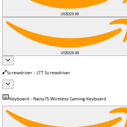
US$329.99
US$329.99
Screwdriver -
LTT Screwdriver​​​​‌ ‍ ​‍​‍‌‍ ‌ ​‍‌‍‍‌‌‍‌ ‌‍‍‌‌‍ ‍​‍​‍​ ‍‍​‍​‍‌ ​ ‌‍​‌‌‍ ‍‌‍‍‌‌ ‌​‌ ‍‌​‍ ‍‌‍‍‌‌‍ ​‍​‍​‍ ​​‍​‍‌‍‍​‌ ​‍‌‍‌‌‌‍‌‍​‍​‍​ ‍‍​‍​‍​‍ ‌‍​‌‌‍‌​‌‍ ‌‌‍‍‌‌‍ ‍​‍ ‌‍‍‌‌‍ ‍‌ ‌​‌‍‌‌‌‍ ‍‌ ‌​​‍ ‌‍‌‌‌‍‌​‌‍‍‌‌ ‌​​‍ ‌‍ ‌‌‍ ‌‍‌​‌‍‌‌​ ‌‌ ​​‌ ​‍‌‍‌‌‌ ​ ‌‍‌‌‌‍ ‍‌ ‌​‌‍​‌‌ ‌​‌‍‍‌‌‍ ‌‍ ‍​ ‍ ‌‍‍‌‌‍‌​​ ‌​ ‌ ​ ‌​​ ‌ ‌‍​‌‌‍​‌​ ‌‌​ ‌‍​ ‍‌​‍ ‌‌‍​‍‌‍‌‌​ ‌‍‌‍‌‍​‍ ‌​ ‌​​ ​ ‌‍​‍​ ​‍​‍ ‌​ ‍​​ ‌​‌‍‌​​ ‌ ​‍ ‌​ ‌‌‌‍‌​‌‍‌‍​ ​‌​ ​‌​ ‌‍​ ​‌​ ​‌‌‍‌​​ ​​‌‍‌‍​ ​‍​ ‍ ‌ ‌​‌ ‍‌‌ ​​‌‍‌‌​ ‌‌‍ ‌ ‌​‌‍‍​‌‍‌‌‌ ​‍​ ‍ ‌ ​​‌‍​‌‌ ‌​‌‍‍​​ ‌‌‍ ‍‌‍​‌‌‍ ‌‌‍‌‌​ ‌‍​‍‌‍​‌‌ ​ ‌‍‌‌‌‌‌‌‌ ​‍‌‍ ​​ ‌​‍‌‌​ ​‍‌​‌‍‌‍​‌‌‍‌​‌‍ ‌‌‍‍‌‌‍ ‍​‍‌‍‌‍‍‌‌‍‌​​ ‌​ ‌ ​ ‌​​ ‌ ‌‍​‌‌‍​‌​ ‌‌​ ‌‍​ ‍‌​‍ ‌‌‍​‍‌‍‌‌​ ‌‍‌‍‌‍​‍ ‌​ ‌​​ ​ ‌‍​‍​ ​‍​‍ ‌​ ‍​​ ‌​‌‍‌​​ ‌ ​‍ ‌​ ‌‌‌‍‌​‌‍‌‍​ ​‌​ ​‌​ ‌‍​ ​‌​ ​‌‌‍‌​​ ​​‌‍‌‍​ ​‍​‍‌‍‌ ‌​‌ ‍‌‌ ​​‌‍‌‌​ ‌‌‍ ‌ ‌​‌‍‍​‌‍‌‌‌ ​‍​‍‌‍‌ ​​‌‍​‌‌ ‌​‌‍‍​​ ‌‌‍ ‍‌‍​‌‌‍ ‌‌‍‌‌​‍‌‍‌ ​​‌‍‌‌‌ ​‍‌ ​ ‌ ​​‌‍‌‌‌‍​ ‌ ‌​‌‍‍‌‌ ‌‍‌‍‌‌​ ‌‌ ​​‌ ‌‌‌‍​‍‌‍ ​‌‍‍‌‌ ​ ‌‍‍​‌‍‌‌‌‍‌​​‍​‍‌ ‌
Keyboard -
Rainy75 Wireless Gaming Keyboard​​​​‌ ‍ ​‍​‍‌‍ ‌ ​‍‌‍‍‌‌‍‌ ‌‍‍‌‌‍ ‍​‍​‍​ ‍‍​‍​‍‌ ​ ‌‍​‌‌‍ ‍‌‍‍‌‌ ‌​‌ ‍‌​‍ ‍‌‍‍‌‌‍ ​‍​‍​‍ ​​‍​‍‌‍‍​‌ ​‍‌‍‌‌‌‍‌‍​‍​‍​ ‍‍​‍​‍​‍ ‌‍​‌‌‍‌​‌‍ ‌‌‍‍‌‌‍ ‍​‍ ‌‍‍‌‌‍ ‍‌ ‌​‌‍‌‌‌‍ ‍‌ ‌​​‍ ‌‍‌‌‌‍‌​‌‍‍‌‌ ‌​​‍ ‌‍ ‌‌‍ ‌‍‌​‌‍‌‌​ ‌‌ ​​‌ ​‍‌‍‌‌‌ ​ ‌‍‌‌‌‍ ‍‌ ‌​‌‍​‌‌ ‌​‌‍‍‌‌‍ ‌‍ ‍​ ‍ ‌‍‍‌‌‍‌​​ ‌‌‍​‌​ ​​​ ‌ ​ ‌​​ ‍​‌‍‌​​ ​​​ ‌​​‍ ‌‌‍​ ‌‍​‍‌‍​ ​ ​‌​‍ ‌​ ‌​​ ‍​​ ​‌​ ​‍​‍ ‌‌‍​‍​ ​​​ ​‌‌‍‌‍​‍ ‌​ ​ ​ ​​‌‍‌​‌‍​‍​ ‍‌​ ‌‍​ ‌‍​ ​‍‌‍​‌​ ‍​‌‍‌‌‌‍‌‌​ ‍ ‌ ‌​‌ ‍‌‌ ​​‌‍‌‌​ ‌‌‍ ‌ ‌​‌‍‍​‌‍‌‌‌ ​‍​ ‍ ‌ ​​‌‍​‌‌ ‌​‌‍‍​​ ‌‌‍ ‍‌‍​‌‌‍ ‌‌‍‌‌​ ‌‍​‍‌‍​‌‌ ​ ‌‍‌‌‌‌‌‌‌ ​‍‌‍ ​​ ‌​‍‌‌​ ​‍‌​‌‍‌‍​‌‌‍‌​‌‍ ‌‌‍‍‌‌‍ ‍​‍‌‍‌‍‍‌‌‍‌​​ ‌‌‍​‌​ ​​​ ‌ ​ ‌​​ ‍​‌‍‌​​ ​​​ ‌​​‍ ‌‌‍​ ‌‍​‍‌‍​ ​ ​‌​‍ ‌​ ‌​​ ‍​​ ​‌​ ​‍​‍ ‌‌‍​‍​ ​​​ ​‌‌‍‌‍​‍ ‌​ ​ ​ ​​‌‍‌​‌‍​‍​ ‍‌​ ‌‍​ ‌‍​ ​‍‌‍​‌​ ‍​‌‍‌‌‌‍‌‌​‍‌‍‌ ‌​‌ ‍‌‌ ​​‌‍‌‌​ ‌‌‍ ‌ ‌​‌‍‍​‌‍‌‌‌ ​‍​‍‌‍‌ ​​‌‍​‌‌ ‌​‌‍‍​​ ‌‌‍ ‍‌‍​‌‌‍ ‌‌‍‌‌​‍‌‍‌ ​​‌‍‌‌‌ ​‍‌ ​ ‌ ​​‌‍‌‌‌‍​ ‌ ‌​‌‍‍‌‌ ‌‍‌‍‌‌​ ‌‌ ​​‌ ‌‌‌‍​‍‌‍ ​‌‍‍‌‌ ​ ‌‍‍​‌‍‌‌‌‍‌​​‍​‍‌ ‌