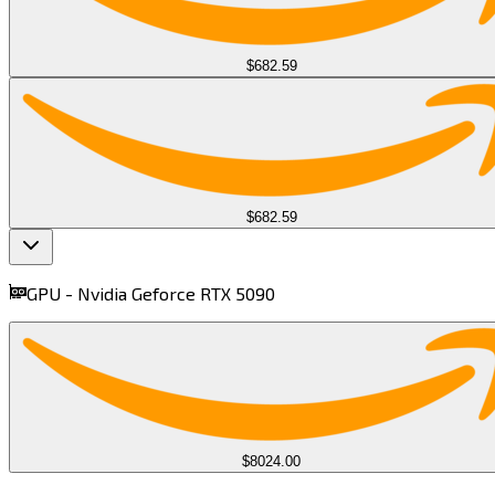
$682.59
$682.59
GPU -
Nvidia Geforce RTX 5090​​​​‌ ‍ ​‍​‍‌‍ ‌ ​‍‌‍‍‌‌‍‌ ‌‍‍‌‌‍ ‍​‍​‍​ ‍‍​‍​‍‌ ​ ‌‍​‌‌‍ ‍‌‍‍‌‌ ‌​‌ ‍‌​‍ ‍‌‍‍‌‌‍ ​‍​‍​‍ ​​‍​‍‌‍‍​‌ ​‍‌‍‌‌‌‍‌‍​‍​‍​ ‍‍​‍​‍​‍ ‌‍​‌‌‍‌​‌‍ ‌‌‍‍‌‌‍ ‍​‍ ‌‍‍‌‌‍ ‍‌ ‌​‌‍‌‌‌‍ ‍‌ ‌​​‍ ‌‍‌‌‌‍‌​‌‍‍‌‌ ‌​​‍ ‌‍ ‌‌‍ ‌‍‌​‌‍‌‌​ ‌‌ ​​‌ ​‍‌‍‌‌‌ ​ ‌‍‌‌‌‍ ‍‌ ‌​‌‍​‌‌ ‌​‌‍‍‌‌‍ ‌‍ ‍​ ‍ ‌‍‍‌‌‍‌​​ ‌​ ​​​ ‌‌‌‍‌‌‌‍‌​‌‍​ ​ ​​​ ​‌​ ‌‌​‍ ‌​ ​ ​ ‌‌​ ​‌​ ​ ​‍ ‌​ ‌​‌‍​‍​ ​‌​ ‌‌​‍ ‌​ ‍​​ ​ ​ ‌ ‌‍​‍​‍ ‌​ ​‌​ ​‍​ ‌​​ ‌​‌‍​‌​ ​ ‌‍​ ‌‍​‍‌‍​‌‌‍‌​​ ‌​​ ​‍​ ‍ ‌ ‌​‌ ‍‌‌ ​​‌‍‌‌​ ‌‌‍‌ ‌ ​​‌ ‌‌​ ‍ ‌ ​​‌‍​‌‌ ‌​‌‍‍​​ ‌‌‍ ‍‌‍​‌‌‍ ‌‌‍‌‌​ ‌‍​‍‌‍​‌‌ ​ ‌‍‌‌‌‌‌‌‌ ​‍‌‍ ​​ ‌​‍‌‌​ ​‍‌​‌‍‌‍​‌‌‍‌​‌‍ ‌‌‍‍‌‌‍ ‍​‍‌‍‌‍‍‌‌‍‌​​ ‌​ ​​​ ‌‌‌‍‌‌‌‍‌​‌‍​ ​ ​​​ ​‌​ ‌‌​‍ ‌​ ​ ​ ‌‌​ ​‌​ ​ ​‍ ‌​ ‌​‌‍​‍​ ​‌​ ‌‌​‍ ‌​ ‍​​ ​ ​ ‌ ‌‍​‍​‍ ‌​ ​‌​ ​‍​ ‌​​ ‌​‌‍​‌​ ​ ‌‍​ ‌‍​‍‌‍​‌‌‍‌​​ ‌​​ ​‍​‍‌‍‌ ‌​‌ ‍‌‌ ​​‌‍‌‌​ ‌‌‍‌ ‌ ​​‌ ‌‌​‍‌‍‌ ​​‌‍​‌‌ ‌​‌‍‍​​ ‌‌‍ ‍‌‍​‌‌‍ ‌‌‍‌‌​‍‌‍‌ ​​‌‍‌‌‌ ​‍‌ ​ ‌ ​​‌‍‌‌‌‍​ ‌ ‌​‌‍‍‌‌ ‌‍‌‍‌‌​ ‌‌ ​​‌ ‌‌‌‍​‍‌‍ ​‌‍‍‌‌ ​ ‌‍‍​‌‍‌‌‌‍‌​​‍​‍‌ ‌
find more on
cpus.gg
$8024.00
$4203.74