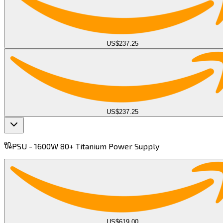
US$237.25
US$237.25
PSU -
1600W 80+ Titanium Power Supply​​​​‌ ‍ ​‍​‍‌‍ ‌ ​‍‌‍‍‌‌‍‌ ‌‍‍‌‌‍ ‍​‍​‍​ ‍‍​‍​‍‌ ​ ‌‍​‌‌‍ ‍‌‍‍‌‌ ‌​‌ ‍‌​‍ ‍‌‍‍‌‌‍ ​‍​‍​‍ ​​‍​‍‌‍‍​‌ ​‍‌‍‌‌‌‍‌‍​‍​‍​ ‍‍​‍​‍​‍ ‌‍​‌‌‍‌​‌‍ ‌‌‍‍‌‌‍ ‍​‍ ‌‍‍‌‌‍ ‍‌ ‌​‌‍‌‌‌‍ ‍‌ ‌​​‍ ‌‍‌‌‌‍‌​‌‍‍‌‌ ‌​​‍ ‌‍ ‌‌‍ ‌‍‌​‌‍‌‌​ ‌‌ ​​‌ ​‍‌‍‌‌‌ ​ ‌‍‌‌‌‍ ‍‌ ‌​‌‍​‌‌ ‌​‌‍‍‌‌‍ ‌‍ ‍​ ‍ ‌‍‍‌‌‍‌​​ ‌‌‍‌​​ ​‌​ ‍​​ ​ ​ ‍​​ ​‌‌‍​‍​ ‌​​‍ ‌​ ‌​‌‍‌​​ ​​​ ‍​​‍ ‌​ ‌​​ ‌ ​ ​ ​ ‌ ​‍ ‌​ ‍‌​ ‌​‌‍‌‍‌‍‌​​‍ ‌‌‍‌‍​ ‌​​ ​​‌‍‌‌​ ​‍​ ​ ​ ​‌​ ‌‌‌‍‌‌‌‍​ ​ ​‍‌‍‌‌​ ‍ ‌ ‌​‌ ‍‌‌ ​​‌‍‌‌​ ‌‌‌​​‌‌​ ‌‌‌‌​ ‍ ‌ ​​‌‍​‌‌ ‌​‌‍‍​​ ‌‌‍ ‍‌‍​‌‌‍ ‌‌‍‌‌​ ‌‍​‍‌‍​‌‌ ​ ‌‍‌‌‌‌‌‌‌ ​‍‌‍ ​​ ‌​‍‌‌​ ​‍‌​‌‍‌‍​‌‌‍‌​‌‍ ‌‌‍‍‌‌‍ ‍​‍‌‍‌‍‍‌‌‍‌​​ ‌‌‍‌​​ ​‌​ ‍​​ ​ ​ ‍​​ ​‌‌‍​‍​ ‌​​‍ ‌​ ‌​‌‍‌​​ ​​​ ‍​​‍ ‌​ ‌​​ ‌ ​ ​ ​ ‌ ​‍ ‌​ ‍‌​ ‌​‌‍‌‍‌‍‌​​‍ ‌‌‍‌‍​ ‌​​ ​​‌‍‌‌​ ​‍​ ​ ​ ​‌​ ‌‌‌‍‌‌‌‍​ ​ ​‍‌‍‌‌​‍‌‍‌ ‌​‌ ‍‌‌ ​​‌‍‌‌​ ‌‌‌​​‌‌​ ‌‌‌‌​‍‌‍‌ ​​‌‍​‌‌ ‌​‌‍‍​​ ‌‌‍ ‍‌‍​‌‌‍ ‌‌‍‌‌​‍‌‍‌ ​​‌‍‌‌‌ ​‍‌ ​ ‌ ​​‌‍‌‌‌‍​ ‌ ‌​‌‍‍‌‌ ‌‍‌‍‌‌​ ‌‌ ​​‌ ‌‌‌‍​‍‌‍ ​‌‍‍‌‌ ​ ‌‍‍​‌‍‌‌‌‍‌​​‍​‍‌ ‌
US$619.00