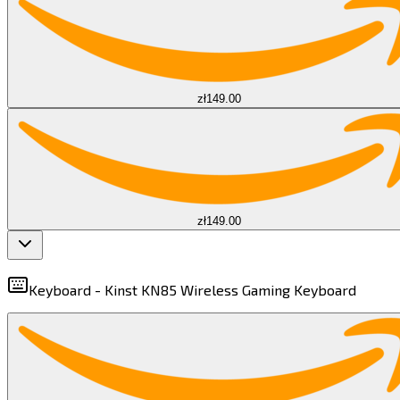
zł149.00
zł149.00
Keyboard -
Kinst KN85 Wireless Gaming Keyboard​​​​‌ ‍ ​‍​‍‌‍ ‌ ​‍‌‍‍‌‌‍‌ ‌‍‍‌‌‍ ‍​‍​‍​ ‍‍​‍​‍‌ ​ ‌‍​‌‌‍ ‍‌‍‍‌‌ ‌​‌ ‍‌​‍ ‍‌‍‍‌‌‍ ​‍​‍​‍ ​​‍​‍‌‍‍​‌ ​‍‌‍‌‌‌‍‌‍​‍​‍​ ‍‍​‍​‍​‍ ‌‍​‌‌‍‌​‌‍ ‌‌‍‍‌‌‍ ‍​‍ ‌‍‍‌‌‍ ‍‌ ‌​‌‍‌‌‌‍ ‍‌ ‌​​‍ ‌‍‌‌‌‍‌​‌‍‍‌‌ ‌​​‍ ‌‍ ‌‌‍ ‌‍‌​‌‍‌‌​ ‌‌ ​​‌ ​‍‌‍‌‌‌ ​ ‌‍‌‌‌‍ ‍‌ ‌​‌‍​‌‌ ‌​‌‍‍‌‌‍ ‌‍ ‍​ ‍ ‌‍‍‌‌‍‌​​ ‌‌‍‌​‌‍‌​‌‍​ ​ ‌​‌‍​ ​ ‌‌​ ‌‌​ ‍‌​‍ ‌‌‍‌​​ ‌‌​ ‌‌​ ​ ​‍ ‌​ ‌​​ ‍‌‌‍‌‌​ ​​​‍ ‌‌‍​‍‌‍‌‌‌‍‌‍‌‍​ ​‍ ‌​ ‍​​ ‌​‌‍​‍​ ​‌​ ‍‌​ ‌ ‌‍​‌‌‍​ ‌‍‌‌​ ​​​ ‌​​ ‌‌​ ‍ ‌ ‌​‌ ‍‌‌ ​​‌‍‌‌​ ‌‌‍ ‌ ‌​‌‍‍​‌‍‌‌‌ ​‍​ ‍ ‌ ​​‌‍​‌‌ ‌​‌‍‍​​ ‌‌‍ ‍‌‍​‌‌‍ ‌‌‍‌‌​ ‌‍​‍‌‍​‌‌ ​ ‌‍‌‌‌‌‌‌‌ ​‍‌‍ ​​ ‌​‍‌‌​ ​‍‌​‌‍‌‍​‌‌‍‌​‌‍ ‌‌‍‍‌‌‍ ‍​‍‌‍‌‍‍‌‌‍‌​​ ‌‌‍‌​‌‍‌​‌‍​ ​ ‌​‌‍​ ​ ‌‌​ ‌‌​ ‍‌​‍ ‌‌‍‌​​ ‌‌​ ‌‌​ ​ ​‍ ‌​ ‌​​ ‍‌‌‍‌‌​ ​​​‍ ‌‌‍​‍‌‍‌‌‌‍‌‍‌‍​ ​‍ ‌​ ‍​​ ‌​‌‍​‍​ ​‌​ ‍‌​ ‌ ‌‍​‌‌‍​ ‌‍‌‌​ ​​​ ‌​​ ‌‌​‍‌‍‌ ‌​‌ ‍‌‌ ​​‌‍‌‌​ ‌‌‍ ‌ ‌​‌‍‍​‌‍‌‌‌ ​‍​‍‌‍‌ ​​‌‍​‌‌ ‌​‌‍‍​​ ‌‌‍ ‍‌‍​‌‌‍ ‌‌‍‌‌​‍‌‍‌ ​​‌‍‌‌‌ ​‍‌ ​ ‌ ​​‌‍‌‌‌‍​ ‌ ‌​‌‍‍‌‌ ‌‍‌‍‌‌​ ‌‌ ​​‌ ‌‌‌‍​‍‌‍ ​‌‍‍‌‌ ​ ‌‍‍​‌‍‌‌‌‍‌​​‍​‍‌ ‌