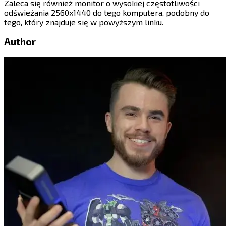
Zaleca się również monitor o wysokiej częstotliwości
odświeżania 2560x1440 do tego komputera, podobny do
tego, który znajduje się w powyższym linku.​​​​‌ ‍ ​‍​‍‌‍ ‌ ​‍‌‍‍‌‌‍‌ ‌‍‍‌‌‍ ‍​‍​‍​ ‍‍​‍​‍‌ ​ ‌‍​‌‌‍ ‍‌‍‍‌‌ ‌​‌ ‍‌​‍ ‍‌‍‍‌‌‍ ​‍​‍​‍ ​​‍​‍‌‍‍​‌ ​‍‌‍‌‌‌‍‌‍​‍​‍​ ‍‍​‍​‍​‍ ‌‍​‌‌‍‌​‌‍ ‌‌‍‍‌‌‍ ‍​‍ ‌‍‍‌‌‍ ‍‌ ‌​‌‍‌‌‌‍ ‍‌ ‌​​‍ ‌‍‌‌‌‍‌​‌‍‍‌‌ ‌​​‍ ‌‍ ‌‌‍ ‌‍‌​‌‍‌‌​ ‌‌ ​​‌ ​‍‌‍‌‌‌ ​ ‌‍‌‌‌‍ ‍‌ ‌​‌‍​‌‌ ‌​‌‍‍‌‌‍ ‌‍ ‍​ ‍ ‌‍‍‌‌‍‌​​ ‌‌‍‌​​ ‍​​ ​​​ ‍​​ ​‌​ ‍​‌‍​ ​ ‌ ​‍ ‌​ ‌‌‌‍‌‍‌‍‌​​ ‍‌​‍ ‌​ ‌​​ ‌​​ ​‌​ ‍‌​‍ ‌‌‍​‍​ ‌‌​ ‌ ‌‍​ ​‍ ‌‌‍‌​‌‍‌​‌‍​‍‌‍​‌​ ‍‌‌‍‌‌‌‍‌‍‌‍‌‍‌‍​‌​ ​‌​ ‍‌​ ‌‍​ ‍ ‌ ‌​‌ ‍‌‌ ​​‌‍‌‌​ ‌‌‍​‍‌ ‌‌‌‍‍‌‌‍ ​‌‍‌​​ ‍ ‌ ​​‌‍​‌‌ ‌​‌‍‍​​ ‌‌‍‍‌​ ​‌​ ‍​‌‍ ‍‌‌ ‌‍ ​‌‍ ‌‍ ‍‌‍‌ ‌‌ ‌‍‌​‌‍‌‌‌ ​ ‌‍​ ​‍‌‌​ ‌‌‌​​‍‌‌ ‌‍‍ ‌‍‌‌‌ ‍‌​‍‌‌​ ​ ‌​‌​​‍‌‌​ ​ ‌​‌​​‍‌‌​ ​‍​ ​‍‌ ​​‌‍ ​​‍‌‌​ ​‍​ ​‍​‍‌‌​ ‌‌‌​‌​​‍ ‍‌ ‌‍‌‍​‌‌‍ ​‌ ‌‌‌‍‌‌​‍‌‌​ ‌‌‌​​‍‌‌ ‌‍‍ ‌‍‌‌‌ ‍‌​‍‌‌​ ​ ‌​‌​​‍‌‌​ ​ ‌​‌​​‍‌‌​ ​‍​ ​‍​ ‌‌​ ​ ​ ​‌‌‍​ ​ ​​​ ​‍‌‍‌​​ ‌‌​ ​​‌‍‌​​ ‌‍​ ‍​​‍‌‌​ ​‍​ ​‍​‍‌‌​ ‌‌‌​‌​​‍ ‍‌‍​ ‌‍‍​‌‍‍‌‌‍ ​‌‍‌​‌ ​‍‌‍‌‌‌‍ ‍​‍‌‌​ ‌‌‌​​‍‌‌ ‌‍‍ ‌‍‌‌‌ ‍‌​‍‌‌​ ​ ‌​‌​​‍‌‌​ ​ ‌​‌​​‍‌‌​ ​‍​ ​‍‌‍​‍​ ‍​‌‍​ ‌‍​‌​ ‌‌​ ​‌​ ‍‌​ ‌​‌‍​‍​ ‍​​ ​​​ ​‌​‍‌‌​ ​‍​ ​‍​‍‌‌​ ‌‌‌​‌​​‍ ‍‌ ‌​‌‍‌‌‌ ‍​‌ ‌​​ ‌‍​‍‌‍​‌‌ ​ ‌‍‌‌‌‌‌‌‌ ​‍‌‍ ​​ ‌​‍‌‌​ ​‍‌​‌‍‌‍​‌‌‍‌​‌‍ ‌‌‍‍‌‌‍ ‍​‍‌‍‌‍‍‌‌‍‌​​ ‌‌‍‌​​ ‍​​ ​​​ ‍​​ ​‌​ ‍​‌‍​ ​ ‌ ​‍ ‌​ ‌‌‌‍‌‍‌‍‌​​ ‍‌​‍ ‌​ ‌​​ ‌​​ ​‌​ ‍‌​‍ ‌‌‍​‍​ ‌‌​ ‌ ‌‍​ ​‍ ‌‌‍‌​‌‍‌​‌‍​‍‌‍​‌​ ‍‌‌‍‌‌‌‍‌‍‌‍‌‍‌‍​‌​ ​‌​ ‍‌​ ‌‍​‍‌‍‌ ‌​‌ ‍‌‌ ​​‌‍‌‌​ ‌‌‍​‍‌ ‌‌‌‍‍‌‌‍ ​‌‍‌​​‍‌‍‌ ​​‌‍​‌‌ ‌​‌‍‍​​ ‌‌‍‍‌​ ​‌​ ‍​‌‍ ‍‌‌ ‌‍ ​‌‍ ‌‍ ‍‌‍‌ ‌‌ ‌‍‌​‌‍‌‌‌ ​ ‌‍​ ​‍‌‌​ ‌‌‌​​‍‌‌ ‌‍‍ ‌‍‌‌‌ ‍‌​‍‌‌​ ​ ‌​‌​​‍‌‌​ ​ ‌​‌​​‍‌‌​ ​‍​ ​‍‌ ​​‌‍ ​​‍‌‌​ ​‍​ ​‍​‍‌‌​ ‌‌‌​‌​​‍ ‍‌ ‌‍‌‍​‌‌‍ ​‌ ‌‌‌‍‌‌​‍‌‌​ ‌‌‌​​‍‌‌ ‌‍‍ ‌‍‌‌‌ ‍‌​‍‌‌​ ​ ‌​‌​​‍‌‌​ ​ ‌​‌​​‍‌‌​ ​‍​ ​‍​ ‌‌​ ​ ​ ​‌‌‍​ ​ ​​​ ​‍‌‍‌​​ ‌‌​ ​​‌‍‌​​ ‌‍​ ‍​​‍‌‌​ ​‍​ ​‍​‍‌‌​ ‌‌‌​‌​​‍ ‍‌‍​ ‌‍‍​‌‍‍‌‌‍ ​‌‍‌​‌ ​‍‌‍‌‌‌‍ ‍​‍‌‌​ ‌‌‌​​‍‌‌ ‌‍‍ ‌‍‌‌‌ ‍‌​‍‌‌​ ​ ‌​‌​​‍‌‌​ ​ ‌​‌​​‍‌‌​ ​‍​ ​‍‌‍​‍​ ‍​‌‍​ ‌‍​‌​ ‌‌​ ​‌​ ‍‌​ ‌​‌‍​‍​ ‍​​ ​​​ ​‌​‍‌‌​ ​‍​ ​‍​‍‌‌​ ‌‌‌​‌​​‍ ‍‌ ‌​‌‍‌‌‌ ‍​‌ ‌​​‍‌‍‌ ​​‌‍‌‌‌ ​‍‌ ​ ‌ ​​‌‍‌‌‌‍​ ‌ ‌​‌‍‍‌‌ ‌‍‌‍‌‌​ ‌‌ ​​‌ ‌‌‌‍​‍‌‍ ​‌‍‍‌‌ ​ ‌‍‍​‌‍‌‌‌‍‌​​‍​‍‌ ‌
Author