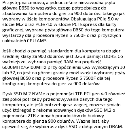
Przystępna cenowo, a jednocześnie niezawodna płyta
główna B650 to wszystko, czego potrzebujesz do
zbudowania komputera do gier za 900 dolarów, takiego jak
wybrany w liście komponentów. Obsługująca PCIe 5.0 w
slocie M.2 oraz PCIe 4.0 w slocie PCI Express dla karty
graficznej, wybrana płyta główna B650 do tego komputera
wystarczy dla procesora Ryzen 5 7500F oraz przyszłych
uaktualnień CPU AM5.​​​​‌ ‍ ​‍​‍‌‍ ‌ ​‍‌‍‍‌‌‍‌ ‌‍‍‌‌‍ ‍​‍​‍​ ‍‍​‍​‍‌ ​ ‌‍​‌‌‍ ‍‌‍‍‌‌ ‌​‌ ‍‌​‍ ‍‌‍‍‌‌‍ ​‍​‍​‍ ​​‍​‍‌‍‍​‌ ​‍‌‍‌‌‌‍‌‍​‍​‍​ ‍‍​‍​‍​‍ ‌‍​‌‌‍‌​‌‍ ‌‌‍‍‌‌‍ ‍​‍ ‌‍‍‌‌‍ ‍‌ ‌​‌‍‌‌‌‍ ‍‌ ‌​​‍ ‌‍‌‌‌‍‌​‌‍‍‌‌ ‌​​‍ ‌‍ ‌‌‍ ‌‍‌​‌‍‌‌​ ‌‌ ​​‌ ​‍‌‍‌‌‌ ​ ‌‍‌‌‌‍ ‍‌ ‌​‌‍​‌‌ ‌​‌‍‍‌‌‍ ‌‍ ‍​ ‍ ‌‍‍‌‌‍‌​​ ‌‌‍‌​​ ‍​​ ​​​ ‍​​ ​‌​ ‍​‌‍​ ​ ‌ ​‍ ‌​ ‌‌‌‍‌‍‌‍‌​​ ‍‌​‍ ‌​ ‌​​ ‌​​ ​‌​ ‍‌​‍ ‌‌‍​‍​ ‌‌​ ‌ ‌‍​ ​‍ ‌‌‍‌​‌‍‌​‌‍​‍‌‍​‌​ ‍‌‌‍‌‌‌‍‌‍‌‍‌‍‌‍​‌​ ​‌​ ‍‌​ ‌‍​ ‍ ‌ ‌​‌ ‍‌‌ ​​‌‍‌‌​ ‌‌‍​‍‌ ‌‌‌‍‍‌‌‍ ​‌‍‌​​ ‍ ‌ ​​‌‍​‌‌ ‌​‌‍‍​​ ‌‌‍‍‌​ ​‌​ ‍​‌‍ ‍‌‌ ‌‍ ​‌‍ ‌‍ ‍‌‍‌ ‌‌ ‌‍‌​‌‍‌‌‌ ​ ‌‍​ ​‍‌‌​ ‌‌‌​​‍‌‌ ‌‍‍ ‌‍‌‌‌ ‍‌​‍‌‌​ ​ ‌​‌​​‍‌‌​ ​ ‌​‌​​‍‌‌​ ​‍​ ​‍‌ ​​‌‍ ​​‍‌‌​ ​‍​ ​‍​‍‌‌​ ‌‌‌​‌​​‍ ‍‌ ‌‍‌‍​‌‌‍ ​‌ ‌‌‌‍‌‌​‍‌‌​ ‌‌‌​​‍‌‌ ‌‍‍ ‌‍‌‌‌ ‍‌​‍‌‌​ ​ ‌​‌​​‍‌‌​ ​ ‌​‌​​‍‌‌​ ​‍​ ​‍​ ​ ​ ‌‍​ ‍​‌‍​‍‌‍‌‍​ ​‌‌‍​‌​ ‌​‌‍​‍​ ‌ ​ ​ ​ ‌ ​‍‌‌​ ​‍​ ​‍​‍‌‌​ ‌‌‌​‌​​‍ ‍‌‍​ ‌‍‍​‌‍‍‌‌‍ ​‌‍‌​‌ ​‍‌‍‌‌‌‍ ‍​‍‌‌​ ‌‌‌​​‍‌‌ ‌‍‍ ‌‍‌‌‌ ‍‌​‍‌‌​ ​ ‌​‌​​‍‌‌​ ​ ‌​‌​​‍‌‌​ ​‍​ ​‍‌‍​ ‌‍​ ‌‍​‌​ ‌‍​ ‌ ‌‍‌‌​ ‌​​ ‍‌​ ‌‍​ ‌ ​ ​‌​ ‌‌​‍‌‌​ ​‍​ ​‍​‍‌‌​ ‌‌‌​‌​​‍ ‍‌ ‌​‌‍‌‌‌ ‍​‌ ‌​​ ‌‍​‍‌‍​‌‌ ​ ‌‍‌‌‌‌‌‌‌ ​‍‌‍ ​​ ‌​‍‌‌​ ​‍‌​‌‍‌‍​‌‌‍‌​‌‍ ‌‌‍‍‌‌‍ ‍​‍‌‍‌‍‍‌‌‍‌​​ ‌‌‍‌​​ ‍​​ ​​​ ‍​​ ​‌​ ‍​‌‍​ ​ ‌ ​‍ ‌​ ‌‌‌‍‌‍‌‍‌​​ ‍‌​‍ ‌​ ‌​​ ‌​​ ​‌​ ‍‌​‍ ‌‌‍​‍​ ‌‌​ ‌ ‌‍​ ​‍ ‌‌‍‌​‌‍‌​‌‍​‍‌‍​‌​ ‍‌‌‍‌‌‌‍‌‍‌‍‌‍‌‍​‌​ ​‌​ ‍‌​ ‌‍​‍‌‍‌ ‌​‌ ‍‌‌ ​​‌‍‌‌​ ‌‌‍​‍‌ ‌‌‌‍‍‌‌‍ ​‌‍‌​​‍‌‍‌ ​​‌‍​‌‌ ‌​‌‍‍​​ ‌‌‍‍‌​ ​‌​ ‍​‌‍ ‍‌‌ ‌‍ ​‌‍ ‌‍ ‍‌‍‌ ‌‌ ‌‍‌​‌‍‌‌‌ ​ ‌‍​ ​‍‌‌​ ‌‌‌​​‍‌‌ ‌‍‍ ‌‍‌‌‌ ‍‌​‍‌‌​ ​ ‌​‌​​‍‌‌​ ​ ‌​‌​​‍‌‌​ ​‍​ ​‍‌ ​​‌‍ ​​‍‌‌​ ​‍​ ​‍​‍‌‌​ ‌‌‌​‌​​‍ ‍‌ ‌‍‌‍​‌‌‍ ​‌ ‌‌‌‍‌‌​‍‌‌​ ‌‌‌​​‍‌‌ ‌‍‍ ‌‍‌‌‌ ‍‌​‍‌‌​ ​ ‌​‌​​‍‌‌​ ​ ‌​‌​​‍‌‌​ ​‍​ ​‍​ ​ ​ ‌‍​ ‍​‌‍​‍‌‍‌‍​ ​‌‌‍​‌​ ‌​‌‍​‍​ ‌ ​ ​ ​ ‌ ​‍‌‌​ ​‍​ ​‍​‍‌‌​ ‌‌‌​‌​​‍ ‍‌‍​ ‌‍‍​‌‍‍‌‌‍ ​‌‍‌​‌ ​‍‌‍‌‌‌‍ ‍​‍‌‌​ ‌‌‌​​‍‌‌ ‌‍‍ ‌‍‌‌‌ ‍‌​‍‌‌​ ​ ‌​‌​​‍‌‌​ ​ ‌​‌​​‍‌‌​ ​‍​ ​‍‌‍​ ‌‍​ ‌‍​‌​ ‌‍​ ‌ ‌‍‌‌​ ‌​​ ‍‌​ ‌‍​ ‌ ​ ​‌​ ‌‌​‍‌‌​ ​‍​ ​‍​‍‌‌​ ‌‌‌​‌​​‍ ‍‌ ‌​‌‍‌‌‌ ‍​‌ ‌​​‍‌‍‌ ​​‌‍‌‌‌ ​‍‌ ​ ‌ ​​‌‍‌‌‌‍​ ‌ ‌​‌‍‍‌‌ ‌‍‌‍‌‌​ ‌‌ ​​‌ ‌‌‌‍​‍‌‍ ​‌‍‍‌‌ ​ ‌‍‍​‌‍‌‌‌‍‌​​‍​‍‌ ‌
Jeśli chodzi o pamięć, standardem dla komputera do gier
średniej klasy za 900 dolarów jest 32GB pamięci DDR5. Co
ważniejsze, wybrana pamięć RAM ma prędkość
6000MHz/6400MHz przy opóźnieniu CAS wynoszącym 30
lub 32, co jest na górnej granicy możliwości wybranej płyty
głównej B650 oraz procesora Ryzen 5 7500F dla tej
konfiguracji komputera do gier za 900 dolarów.​​​​‌ ‍ ​‍​‍‌‍ ‌ ​‍‌‍‍‌‌‍‌ ‌‍‍‌‌‍ ‍​‍​‍​ ‍‍​‍​‍‌ ​ ‌‍​‌‌‍ ‍‌‍‍‌‌ ‌​‌ ‍‌​‍ ‍‌‍‍‌‌‍ ​‍​‍​‍ ​​‍​‍‌‍‍​‌ ​‍‌‍‌‌‌‍‌‍​‍​‍​ ‍‍​‍​‍​‍ ‌‍​‌‌‍‌​‌‍ ‌‌‍‍‌‌‍ ‍​‍ ‌‍‍‌‌‍ ‍‌ ‌​‌‍‌‌‌‍ ‍‌ ‌​​‍ ‌‍‌‌‌‍‌​‌‍‍‌‌ ‌​​‍ ‌‍ ‌‌‍ ‌‍‌​‌‍‌‌​ ‌‌ ​​‌ ​‍‌‍‌‌‌ ​ ‌‍‌‌‌‍ ‍‌ ‌​‌‍​‌‌ ‌​‌‍‍‌‌‍ ‌‍ ‍​ ‍ ‌‍‍‌‌‍‌​​ ‌‌‍‌​​ ‍​​ ​​​ ‍​​ ​‌​ ‍​‌‍​ ​ ‌ ​‍ ‌​ ‌‌‌‍‌‍‌‍‌​​ ‍‌​‍ ‌​ ‌​​ ‌​​ ​‌​ ‍‌​‍ ‌‌‍​‍​ ‌‌​ ‌ ‌‍​ ​‍ ‌‌‍‌​‌‍‌​‌‍​‍‌‍​‌​ ‍‌‌‍‌‌‌‍‌‍‌‍‌‍‌‍​‌​ ​‌​ ‍‌​ ‌‍​ ‍ ‌ ‌​‌ ‍‌‌ ​​‌‍‌‌​ ‌‌‍​‍‌ ‌‌‌‍‍‌‌‍ ​‌‍‌​​ ‍ ‌ ​​‌‍​‌‌ ‌​‌‍‍​​ ‌‌‍‍‌​ ​‌​ ‍​‌‍ ‍‌‌ ‌‍ ​‌‍ ‌‍ ‍‌‍‌ ‌‌ ‌‍‌​‌‍‌‌‌ ​ ‌‍​ ​‍‌‌​ ‌‌‌​​‍‌‌ ‌‍‍ ‌‍‌‌‌ ‍‌​‍‌‌​ ​ ‌​‌​​‍‌‌​ ​ ‌​‌​​‍‌‌​ ​‍​ ​‍‌ ​​‌‍ ​​‍‌‌​ ​‍​ ​‍​‍‌‌​ ‌‌‌​‌​​‍ ‍‌ ‌‍‌‍​‌‌‍ ​‌ ‌‌‌‍‌‌​‍‌‌​ ‌‌‌​​‍‌‌ ‌‍‍ ‌‍‌‌‌ ‍‌​‍‌‌​ ​ ‌​‌​​‍‌‌​ ​ ‌​‌​​‍‌‌​ ​‍​ ​‍‌‍​‍​ ‍​‌‍​‌‌‍​‍​ ​​​ ‌‍​ ​‍‌‍​ ​ ‌​‌‍‌​​ ‍‌​ ​‍​‍‌‌​ ​‍​ ​‍​‍‌‌​ ‌‌‌​‌​​‍ ‍‌‍​ ‌‍‍​‌‍‍‌‌‍ ​‌‍‌​‌ ​‍‌‍‌‌‌‍ ‍​‍‌‌​ ‌‌‌​​‍‌‌ ‌‍‍ ‌‍‌‌‌ ‍‌​‍‌‌​ ​ ‌​‌​​‍‌‌​ ​ ‌​‌​​‍‌‌​ ​‍​ ​‍​ ​‌​ ‍​‌‍​‌‌‍​‍‌‍​‌​ ​‌‌‍‌‌‌‍​‌​ ‌‌​ ‍​​ ‍‌‌‍​‍​‍‌‌​ ​‍​ ​‍​‍‌‌​ ‌‌‌​‌​​‍ ‍‌ ‌​‌‍‌‌‌ ‍​‌ ‌​​ ‌‍​‍‌‍​‌‌ ​ ‌‍‌‌‌‌‌‌‌ ​‍‌‍ ​​ ‌​‍‌‌​ ​‍‌​‌‍‌‍​‌‌‍‌​‌‍ ‌‌‍‍‌‌‍ ‍​‍‌‍‌‍‍‌‌‍‌​​ ‌‌‍‌​​ ‍​​ ​​​ ‍​​ ​‌​ ‍​‌‍​ ​ ‌ ​‍ ‌​ ‌‌‌‍‌‍‌‍‌​​ ‍‌​‍ ‌​ ‌​​ ‌​​ ​‌​ ‍‌​‍ ‌‌‍​‍​ ‌‌​ ‌ ‌‍​ ​‍ ‌‌‍‌​‌‍‌​‌‍​‍‌‍​‌​ ‍‌‌‍‌‌‌‍‌‍‌‍‌‍‌‍​‌​ ​‌​ ‍‌​ ‌‍​‍‌‍‌ ‌​‌ ‍‌‌ ​​‌‍‌‌​ ‌‌‍​‍‌ ‌‌‌‍‍‌‌‍ ​‌‍‌​​‍‌‍‌ ​​‌‍​‌‌ ‌​‌‍‍​​ ‌‌‍‍‌​ ​‌​ ‍​‌‍ ‍‌‌ ‌‍ ​‌‍ ‌‍ ‍‌‍‌ ‌‌ ‌‍‌​‌‍‌‌‌ ​ ‌‍​ ​‍‌‌​ ‌‌‌​​‍‌‌ ‌‍‍ ‌‍‌‌‌ ‍‌​‍‌‌​ ​ ‌​‌​​‍‌‌​ ​ ‌​‌​​‍‌‌​ ​‍​ ​‍‌ ​​‌‍ ​​‍‌‌​ ​‍​ ​‍​‍‌‌​ ‌‌‌​‌​​‍ ‍‌ ‌‍‌‍​‌‌‍ ​‌ ‌‌‌‍‌‌​‍‌‌​ ‌‌‌​​‍‌‌ ‌‍‍ ‌‍‌‌‌ ‍‌​‍‌‌​ ​ ‌​‌​​‍‌‌​ ​ ‌​‌​​‍‌‌​ ​‍​ ​‍‌‍​‍​ ‍​‌‍​‌‌‍​‍​ ​​​ ‌‍​ ​‍‌‍​ ​ ‌​‌‍‌​​ ‍‌​ ​‍​‍‌‌​ ​‍​ ​‍​‍‌‌​ ‌‌‌​‌​​‍ ‍‌‍​ ‌‍‍​‌‍‍‌‌‍ ​‌‍‌​‌ ​‍‌‍‌‌‌‍ ‍​‍‌‌​ ‌‌‌​​‍‌‌ ‌‍‍ ‌‍‌‌‌ ‍‌​‍‌‌​ ​ ‌​‌​​‍‌‌​ ​ ‌​‌​​‍‌‌​ ​‍​ ​‍​ ​‌​ ‍​‌‍​‌‌‍​‍‌‍​‌​ ​‌‌‍‌‌‌‍​‌​ ‌‌​ ‍​​ ‍‌‌‍​‍​‍‌‌​ ​‍​ ​‍​‍‌‌​ ‌‌‌​‌​​‍ ‍‌ ‌​‌‍‌‌‌ ‍​‌ ‌​​‍‌‍‌ ​​‌‍‌‌‌ ​‍‌ ​ ‌ ​​‌‍‌‌‌‍​ ‌ ‌​‌‍‍‌‌ ‌‍‌‍‌‌​ ‌‌ ​​‌ ‌‌‌‍​‍‌‍ ​‌‍‍‌‌ ​ ‌‍‍​‌‍‌‌‌‍‌​​‍​‍‌ ‌
Dysk SSD M.2 NVMe o pojemności 1TB PCI gen 4.0 również
zaspokoi potrzeby przechowywania danych dla tego
komputera, ale jeśli potrzebujesz więcej, możesz śmiało
użyć któregoś z rekomendowanych dysków SSD M.2 o
pojemności 2TB z innych poradników do budowy
komputera do gier za 900 dolarów. Ważne jest, aby
upewnić się, że wybierasz dysk SSD z dołączonym DRAM.​​​​‌ ‍ ​‍​‍‌‍ ‌ ​‍‌‍‍‌‌‍‌ ‌‍‍‌‌‍ ‍​‍​‍​ ‍‍​‍​‍‌ ​ ‌‍​‌‌‍ ‍‌‍‍‌‌ ‌​‌ ‍‌​‍ ‍‌‍‍‌‌‍ ​‍​‍​‍ ​​‍​‍‌‍‍​‌ ​‍‌‍‌‌‌‍‌‍​‍​‍​ ‍‍​‍​‍​‍ ‌‍​‌‌‍‌​‌‍ ‌‌‍‍‌‌‍ ‍​‍ ‌‍‍‌‌‍ ‍‌ ‌​‌‍‌‌‌‍ ‍‌ ‌​​‍ ‌‍‌‌‌‍‌​‌‍‍‌‌ ‌​​‍ ‌‍ ‌‌‍ ‌‍‌​‌‍‌‌​ ‌‌ ​​‌ ​‍‌‍‌‌‌ ​ ‌‍‌‌‌‍ ‍‌ ‌​‌‍​‌‌ ‌​‌‍‍‌‌‍ ‌‍ ‍​ ‍ ‌‍‍‌‌‍‌​​ ‌‌‍‌​​ ‍​​ ​​​ ‍​​ ​‌​ ‍​‌‍​ ​ ‌ ​‍ ‌​ ‌‌‌‍‌‍‌‍‌​​ ‍‌​‍ ‌​ ‌​​ ‌​​ ​‌​ ‍‌​‍ ‌‌‍​‍​ ‌‌​ ‌ ‌‍​ ​‍ ‌‌‍‌​‌‍‌​‌‍​‍‌‍​‌​ ‍‌‌‍‌‌‌‍‌‍‌‍‌‍‌‍​‌​ ​‌​ ‍‌​ ‌‍​ ‍ ‌ ‌​‌ ‍‌‌ ​​‌‍‌‌​ ‌‌‍​‍‌ ‌‌‌‍‍‌‌‍ ​‌‍‌​​ ‍ ‌ ​​‌‍​‌‌ ‌​‌‍‍​​ ‌‌‍‍‌​ ​‌​ ‍​‌‍ ‍‌‌ ‌‍ ​‌‍ ‌‍ ‍‌‍‌ ‌‌ ‌‍‌​‌‍‌‌‌ ​ ‌‍​ ​‍‌‌​ ‌‌‌​​‍‌‌ ‌‍‍ ‌‍‌‌‌ ‍‌​‍‌‌​ ​ ‌​‌​​‍‌‌​ ​ ‌​‌​​‍‌‌​ ​‍​ ​‍‌ ​​‌‍ ​​‍‌‌​ ​‍​ ​‍​‍‌‌​ ‌‌‌​‌​​‍ ‍‌ ‌‍‌‍​‌‌‍ ​‌ ‌‌‌‍‌‌​‍‌‌​ ‌‌‌​​‍‌‌ ‌‍‍ ‌‍‌‌‌ ‍‌​‍‌‌​ ​ ‌​‌​​‍‌‌​ ​ ‌​‌​​‍‌‌​ ​‍​ ​‍‌‍​‌‌‍​ ‌‍​ ​ ​​​ ‍‌‌‍​‍​ ‌ ‌‍​ ​ ‌‍​ ​​​ ‌​​ ​​​‍‌‌​ ​‍​ ​‍​‍‌‌​ ‌‌‌​‌​​‍ ‍‌‍​ ‌‍‍​‌‍‍‌‌‍ ​‌‍‌​‌ ​‍‌‍‌‌‌‍ ‍​‍‌‌​ ‌‌‌​​‍‌‌ ‌‍‍ ‌‍‌‌‌ ‍‌​‍‌‌​ ​ ‌​‌​​‍‌‌​ ​ ‌​‌​​‍‌‌​ ​‍​ ​‍​ ​‌​ ​​​ ‍‌‌‍​ ‌‍‌‍‌‍​ ‌‍​‍‌‍‌​​ ​​‌‍‌‍​ ‍‌‌‍‌‍​‍‌‌​ ​‍​ ​‍​‍‌‌​ ‌‌‌​‌​​‍ ‍‌ ‌​‌‍‌‌‌ ‍​‌ ‌​​ ‌‍​‍‌‍​‌‌ ​ ‌‍‌‌‌‌‌‌‌ ​‍‌‍ ​​ ‌​‍‌‌​ ​‍‌​‌‍‌‍​‌‌‍‌​‌‍ ‌‌‍‍‌‌‍ ‍​‍‌‍‌‍‍‌‌‍‌​​ ‌‌‍‌​​ ‍​​ ​​​ ‍​​ ​‌​ ‍​‌‍​ ​ ‌ ​‍ ‌​ ‌‌‌‍‌‍‌‍‌​​ ‍‌​‍ ‌​ ‌​​ ‌​​ ​‌​ ‍‌​‍ ‌‌‍​‍​ ‌‌​ ‌ ‌‍​ ​‍ ‌‌‍‌​‌‍‌​‌‍​‍‌‍​‌​ ‍‌‌‍‌‌‌‍‌‍‌‍‌‍‌‍​‌​ ​‌​ ‍‌​ ‌‍​‍‌‍‌ ‌​‌ ‍‌‌ ​​‌‍‌‌​ ‌‌‍​‍‌ ‌‌‌‍‍‌‌‍ ​‌‍‌​​‍‌‍‌ ​​‌‍​‌‌ ‌​‌‍‍​​ ‌‌‍‍‌​ ​‌​ ‍​‌‍ ‍‌‌ ‌‍ ​‌‍ ‌‍ ‍‌‍‌ ‌‌ ‌‍‌​‌‍‌‌‌ ​ ‌‍​ ​‍‌‌​ ‌‌‌​​‍‌‌ ‌‍‍ ‌‍‌‌‌ ‍‌​‍‌‌​ ​ ‌​‌​​‍‌‌​ ​ ‌​‌​​‍‌‌​ ​‍​ ​‍‌ ​​‌‍ ​​‍‌‌​ ​‍​ ​‍​‍‌‌​ ‌‌‌​‌​​‍ ‍‌ ‌‍‌‍​‌‌‍ ​‌ ‌‌‌‍‌‌​‍‌‌​ ‌‌‌​​‍‌‌ ‌‍‍ ‌‍‌‌‌ ‍‌​‍‌‌​ ​ ‌​‌​​‍‌‌​ ​ ‌​‌​​‍‌‌​ ​‍​ ​‍‌‍​‌‌‍​ ‌‍​ ​ ​​​ ‍‌‌‍​‍​ ‌ ‌‍​ ​ ‌‍​ ​​​ ‌​​ ​​​‍‌‌​ ​‍​ ​‍​‍‌‌​ ‌‌‌​‌​​‍ ‍‌‍​ ‌‍‍​‌‍‍‌‌‍ ​‌‍‌​‌ ​‍‌‍‌‌‌‍ ‍​‍‌‌​ ‌‌‌​​‍‌‌ ‌‍‍ ‌‍‌‌‌ ‍‌​‍‌‌​ ​ ‌​‌​​‍‌‌​ ​ ‌​‌​​‍‌‌​ ​‍​ ​‍​ ​‌​ ​​​ ‍‌‌‍​ ‌‍‌‍‌‍​ ‌‍​‍‌‍‌​​ ​​‌‍‌‍​ ‍‌‌‍‌‍​‍‌‌​ ​‍​ ​‍​‍‌‌​ ‌‌‌​‌​​‍ ‍‌ ‌​‌‍‌‌‌ ‍​‌ ‌​​‍‌‍‌ ​​‌‍‌‌‌ ​‍‌ ​ ‌ ​​‌‍‌‌‌‍​ ‌ ‌​‌‍‍‌‌ ‌‍‌‍‌‌​ ‌‌ ​​‌ ‌‌‌‍​‍‌‍ ​‌‍‍‌‌ ​ ‌‍‍​‌‍‌‌‌‍‌​​‍​‍‌ ‌