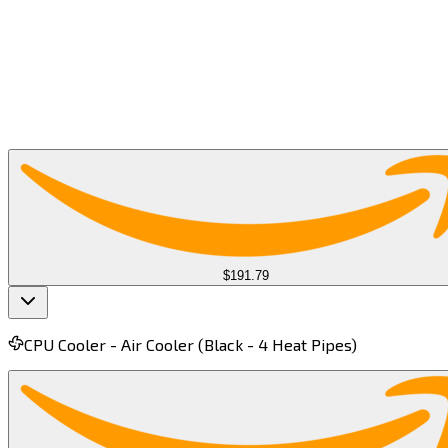
CPU (Centralna Jednostka Przetwarzająca) stanowi
kręgosłup wydajności gier, obsługując fizykę gry, sztuczną
inteligencję oraz zadania systemowe. Mocny procesor
minimalizuje wąskie gardła, zapewniając wyższą liczbę
klatek na sekundę, płynniejszą rozgrywkę oraz lepsze
ogólne doświadczenie z grami na PC.​​​​‌ ‍ ​‍​‍‌‍ ‌ ​‍‌‍‍‌‌‍‌ ‌‍‍‌‌‍ ‍​‍​‍​ ‍‍​‍​‍‌ ​ ‌‍​‌‌‍ ‍‌‍‍‌‌ ‌​‌ ‍‌​‍ ‍‌‍‍‌‌‍ ​‍​‍​‍ ​​‍​‍‌‍‍​‌ ​‍‌‍‌‌‌‍‌‍​‍​‍​ ‍‍​‍​‍​‍ ‌‍​‌‌‍‌​‌‍ ‌‌‍‍‌‌‍ ‍​‍ ‌‍‍‌‌‍ ‍‌ ‌​‌‍‌‌‌‍ ‍‌ ‌​​‍ ‌‍‌‌‌‍‌​‌‍‍‌‌ ‌​​‍ ‌‍ ‌‌‍ ‌‍‌​‌‍‌‌​ ‌‌ ​​‌ ​‍‌‍‌‌‌ ​ ‌‍‌‌‌‍ ‍‌ ‌​‌‍​‌‌ ‌​‌‍‍‌‌‍ ‌‍ ‍​ ‍ ‌‍‍‌‌‍‌​​ ‌​ ‌‌​ ‍​‌‍‌​​ ​​​ ​‍​ ‌‍​ ​​​ ‍​​‍ ‌​ ​‍‌‍​‍​ ‌​​ ​‍​‍ ‌​ ‌​‌‍​‍‌‍​‍‌‍‌‌​‍ ‌​ ‍‌​ ‌​​ ‍​​ ​ ​‍ ‌‌‍‌‌​ ​​​ ‍‌​ ‌‍​ ​​​ ‍​‌‍‌​‌‍‌‍​ ‍​​ ​ ​ ‌‌​ ‌​​ ‍ ‌ ‌​‌ ‍‌‌ ​​‌‍‌‌​ ‌‌ ​​‌‍​‌‌ ​‍‌ ‌​‌​‌​‌‍‌‌‌ ​ ‌‍​ ‌ ​‍‌‍‍‌‌ ​​‌ ‌​‌‍‍‌‌‍ ‌‍ ‍​ ‍ ‌ ​​‌‍​‌‌ ‌​‌‍‍​​ ‌‌‍‌​‌‍‌‌‌ ​ ‌‍​ ‌ ​‍‌‍‍‌‌ ​​‌ ‌​‌‍‍‌‌‍ ‌‍ ‍​‍‌‌​ ‌‌‌​​‍‌‌ ‌‍‍ ‌‍‌‌‌ ‍‌​‍‌‌​ ​ ‌​‌​​‍‌‌​ ​ ‌​‌​​‍‌‌​ ​‍​ ​‍‌ ​​‌‍ ​​‍‌‌​ ​‍​ ​‍​‍‌‌​ ‌‌‌​‌​​‍ ‍‌ ‌‍‌‍​‌‌‍ ​‌ ‌‌‌‍‌‌​ ‌‍​‍‌‍​‌‌ ​ ‌‍‌‌‌‌‌‌‌ ​‍‌‍ ​​ ‌​‍‌‌​ ​‍‌​‌‍‌‍​‌‌‍‌​‌‍ ‌‌‍‍‌‌‍ ‍​‍‌‍‌‍‍‌‌‍‌​​ ‌​ ‌‌​ ‍​‌‍‌​​ ​​​ ​‍​ ‌‍​ ​​​ ‍​​‍ ‌​ ​‍‌‍​‍​ ‌​​ ​‍​‍ ‌​ ‌​‌‍​‍‌‍​‍‌‍‌‌​‍ ‌​ ‍‌​ ‌​​ ‍​​ ​ ​‍ ‌‌‍‌‌​ ​​​ ‍‌​ ‌‍​ ​​​ ‍​‌‍‌​‌‍‌‍​ ‍​​ ​ ​ ‌‌​ ‌​​‍‌‍‌ ‌​‌ ‍‌‌ ​​‌‍‌‌​ ‌‌ ​​‌‍​‌‌ ​‍‌ ‌​‌​‌​‌‍‌‌‌ ​ ‌‍​ ‌ ​‍‌‍‍‌‌ ​​‌ ‌​‌‍‍‌‌‍ ‌‍ ‍​‍‌‍‌ ​​‌‍​‌‌ ‌​‌‍‍​​ ‌‌‍‌​‌‍‌‌‌ ​ ‌‍​ ‌ ​‍‌‍‍‌‌ ​​‌ ‌​‌‍‍‌‌‍ ‌‍ ‍​‍‌‌​ ‌‌‌​​‍‌‌ ‌‍‍ ‌‍‌‌‌ ‍‌​‍‌‌​ ​ ‌​‌​​‍‌‌​ ​ ‌​‌​​‍‌‌​ ​‍​ ​‍‌ ​​‌‍ ​​‍‌‌​ ​‍​ ​‍​‍‌‌​ ‌‌‌​‌​​‍ ‍‌ ‌‍‌‍​‌‌‍ ​‌ ‌‌‌‍‌‌​‍‌‍‌ ​​‌‍‌‌‌ ​‍‌ ​ ‌ ​​‌‍‌‌‌‍​ ‌ ‌​‌‍‍‌‌ ‌‍‌‍‌‌​ ‌‌ ​​‌ ‌‌‌‍​‍‌‍ ​‌‍‍‌‌ ​ ‌‍‍​‌‍‌‌‌‍‌​​‍​‍‌ ‌
Other Retailers
$191.79
CPU Cooler -
Air Cooler (Black - 4 Heat Pipes)​​​​‌ ‍ ​‍​‍‌‍ ‌ ​‍‌‍‍‌‌‍‌ ‌‍‍‌‌‍ ‍​‍​‍​ ‍‍​‍​‍‌ ​ ‌‍​‌‌‍ ‍‌‍‍‌‌ ‌​‌ ‍‌​‍ ‍‌‍‍‌‌‍ ​‍​‍​‍ ​​‍​‍‌‍‍​‌ ​‍‌‍‌‌‌‍‌‍​‍​‍​ ‍‍​‍​‍​‍ ‌‍​‌‌‍‌​‌‍ ‌‌‍‍‌‌‍ ‍​‍ ‌‍‍‌‌‍ ‍‌ ‌​‌‍‌‌‌‍ ‍‌ ‌​​‍ ‌‍‌‌‌‍‌​‌‍‍‌‌ ‌​​‍ ‌‍ ‌‌‍ ‌‍‌​‌‍‌‌​ ‌‌ ​​‌ ​‍‌‍‌‌‌ ​ ‌‍‌‌‌‍ ‍‌ ‌​‌‍​‌‌ ‌​‌‍‍‌‌‍ ‌‍ ‍​ ‍ ‌‍‍‌‌‍‌​​ ‌‌‍​‌​ ‍​​ ‍‌​ ‌‌​ ​‌​ ‌ ​ ‌‍‌‍​‌​‍ ‌‌‍‌‌​ ‌‌​ ‍‌​ ​‍​‍ ‌​ ‌​‌‍‌‌​ ​‍​ ​‌​‍ ‌​ ‍‌​ ​ ​ ‌‍​ ​ ​‍ ‌​ ‌ ​ ​‍‌‍‌‌​ ​‌​ ‌‍‌‍​‍‌‍‌​​ ‍‌‌‍​‍​ ​‌​ ‍​​ ‌‍​ ‍ ‌ ‌​‌ ‍‌‌ ​​‌‍‌‌​ ‌‌‍​ ‌ ​​‌ ‌‌‌‍​ ‌‍ ‌‍ ‌‍ ​‌‍‌‌‌ ​‍​ ‍ ‌ ​​‌‍​‌‌ ‌​‌‍‍​​ ‌‌‍ ‍‌‍​‌‌‍ ‌‌‍‌‌​ ‌‍​‍‌‍​‌‌ ​ ‌‍‌‌‌‌‌‌‌ ​‍‌‍ ​​ ‌​‍‌‌​ ​‍‌​‌‍‌‍​‌‌‍‌​‌‍ ‌‌‍‍‌‌‍ ‍​‍‌‍‌‍‍‌‌‍‌​​ ‌‌‍​‌​ ‍​​ ‍‌​ ‌‌​ ​‌​ ‌ ​ ‌‍‌‍​‌​‍ ‌‌‍‌‌​ ‌‌​ ‍‌​ ​‍​‍ ‌​ ‌​‌‍‌‌​ ​‍​ ​‌​‍ ‌​ ‍‌​ ​ ​ ‌‍​ ​ ​‍ ‌​ ‌ ​ ​‍‌‍‌‌​ ​‌​ ‌‍‌‍​‍‌‍‌​​ ‍‌‌‍​‍​ ​‌​ ‍​​ ‌‍​‍‌‍‌ ‌​‌ ‍‌‌ ​​‌‍‌‌​ ‌‌‍​ ‌ ​​‌ ‌‌‌‍​ ‌‍ ‌‍ ‌‍ ​‌‍‌‌‌ ​‍​‍‌‍‌ ​​‌‍​‌‌ ‌​‌‍‍​​ ‌‌‍ ‍‌‍​‌‌‍ ‌‌‍‌‌​‍‌‍‌ ​​‌‍‌‌‌ ​‍‌ ​ ‌ ​​‌‍‌‌‌‍​ ‌ ‌​‌‍‍‌‌ ‌‍‌‍‌‌​ ‌‌ ​​‌ ‌‌‌‍​‍‌‍ ​‌‍‍‌‌ ​ ‌‍‍​‌‍‌‌‌‍‌​​‍​‍‌ ‌