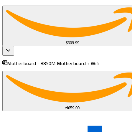
$309.99
Motherboard -
B850M Motherboard + Wifi​​​​‌ ‍ ​‍​‍‌‍ ‌ ​‍‌‍‍‌‌‍‌ ‌‍‍‌‌‍ ‍​‍​‍​ ‍‍​‍​‍‌ ​ ‌‍​‌‌‍ ‍‌‍‍‌‌ ‌​‌ ‍‌​‍ ‍‌‍‍‌‌‍ ​‍​‍​‍ ​​‍​‍‌‍‍​‌ ​‍‌‍‌‌‌‍‌‍​‍​‍​ ‍‍​‍​‍​‍ ‌‍​‌‌‍‌​‌‍ ‌‌‍‍‌‌‍ ‍​‍ ‌‍‍‌‌‍ ‍‌ ‌​‌‍‌‌‌‍ ‍‌ ‌​​‍ ‌‍‌‌‌‍‌​‌‍‍‌‌ ‌​​‍ ‌‍ ‌‌‍ ‌‍‌​‌‍‌‌​ ‌‌ ​​‌ ​‍‌‍‌‌‌ ​ ‌‍‌‌‌‍ ‍‌ ‌​‌‍​‌‌ ‌​‌‍‍‌‌‍ ‌‍ ‍​ ‍ ‌‍‍‌‌‍‌​​ ‌​ ‌‍​ ​‌​ ‌‍​ ‌‍​ ​ ‌‍‌‍​ ‍‌‌‍‌‌​‍ ‌‌‍​‍​ ​‍‌‍‌‍​ ‌​​‍ ‌​ ‌​​ ​ ​ ​​​ ​ ​‍ ‌​ ‍​‌‍​ ​ ‌​​ ​​​‍ ‌​ ‌‌‌‍‌‌​ ​‌‌‍‌‌‌‍‌​​ ‍‌‌‍​‌‌‍‌‌‌‍​ ​ ‌‌​ ‍​​ ​‍​ ‍ ‌ ‌​‌ ‍‌‌ ​​‌‍‌‌​ ‌‌‍ ‌‌‍ ‌ ‌​‌‍‍​‌‍‌‌‌ ​‍‌‍​‍‌‍ ‌‍​‌‌ ​‍‌‍‌​​ ‍ ‌ ​​‌‍​‌‌ ‌​‌‍‍​​ ‌‌‍ ‍‌‍​‌‌‍ ‌‌‍‌‌​ ‌‍​‍‌‍​‌‌ ​ ‌‍‌‌‌‌‌‌‌ ​‍‌‍ ​​ ‌​‍‌‌​ ​‍‌​‌‍‌‍​‌‌‍‌​‌‍ ‌‌‍‍‌‌‍ ‍​‍‌‍‌‍‍‌‌‍‌​​ ‌​ ‌‍​ ​‌​ ‌‍​ ‌‍​ ​ ‌‍‌‍​ ‍‌‌‍‌‌​‍ ‌‌‍​‍​ ​‍‌‍‌‍​ ‌​​‍ ‌​ ‌​​ ​ ​ ​​​ ​ ​‍ ‌​ ‍​‌‍​ ​ ‌​​ ​​​‍ ‌​ ‌‌‌‍‌‌​ ​‌‌‍‌‌‌‍‌​​ ‍‌‌‍​‌‌‍‌‌‌‍​ ​ ‌‌​ ‍​​ ​‍​‍‌‍‌ ‌​‌ ‍‌‌ ​​‌‍‌‌​ ‌‌‍ ‌‌‍ ‌ ‌​‌‍‍​‌‍‌‌‌ ​‍‌‍​‍‌‍ ‌‍​‌‌ ​‍‌‍‌​​‍‌‍‌ ​​‌‍​‌‌ ‌​‌‍‍​​ ‌‌‍ ‍‌‍​‌‌‍ ‌‌‍‌‌​‍‌‍‌ ​​‌‍‌‌‌ ​‍‌ ​ ‌ ​​‌‍‌‌‌‍​ ‌ ‌​‌‍‍‌‌ ‌‍‌‍‌‌​ ‌‌ ​​‌ ‌‌‌‍​‍‌‍ ​‌‍‍‌‌ ​ ‌‍‍​‌‍‌‌‌‍‌​​‍​‍‌ ‌
zł659.00