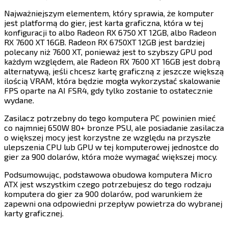
Najważniejszym elementem, który sprawia, że komputer
jest platformą do gier, jest karta graficzna, która w tej
konfiguracji to albo Radeon RX 6750 XT 12GB, albo Radeon
RX 7600 XT 16GB. Radeon RX 6750XT 12GB jest bardziej
polecany niż 7600 XT, ponieważ jest to szybszy GPU pod
każdym względem, ale Radeon RX 7600 XT 16GB jest dobrą
alternatywą, jeśli chcesz kartę graficzną z jeszcze większą
ilością VRAM, która będzie mogła wykorzystać skalowanie
FPS oparte na AI FSR4, gdy tylko zostanie to ostatecznie
wydane.​​​​‌ ‍ ​‍​‍‌‍ ‌ ​‍‌‍‍‌‌‍‌ ‌‍‍‌‌‍ ‍​‍​‍​ ‍‍​‍​‍‌ ​ ‌‍​‌‌‍ ‍‌‍‍‌‌ ‌​‌ ‍‌​‍ ‍‌‍‍‌‌‍ ​‍​‍​‍ ​​‍​‍‌‍‍​‌ ​‍‌‍‌‌‌‍‌‍​‍​‍​ ‍‍​‍​‍​‍ ‌‍​‌‌‍‌​‌‍ ‌‌‍‍‌‌‍ ‍​‍ ‌‍‍‌‌‍ ‍‌ ‌​‌‍‌‌‌‍ ‍‌ ‌​​‍ ‌‍‌‌‌‍‌​‌‍‍‌‌ ‌​​‍ ‌‍ ‌‌‍ ‌‍‌​‌‍‌‌​ ‌‌ ​​‌ ​‍‌‍‌‌‌ ​ ‌‍‌‌‌‍ ‍‌ ‌​‌‍​‌‌ ‌​‌‍‍‌‌‍ ‌‍ ‍​ ‍ ‌‍‍‌‌‍‌​​ ‌‌‍‌​​ ‍​​ ​​​ ‍​​ ​‌​ ‍​‌‍​ ​ ‌ ​‍ ‌​ ‌‌‌‍‌‍‌‍‌​​ ‍‌​‍ ‌​ ‌​​ ‌​​ ​‌​ ‍‌​‍ ‌‌‍​‍​ ‌‌​ ‌ ‌‍​ ​‍ ‌‌‍‌​‌‍‌​‌‍​‍‌‍​‌​ ‍‌‌‍‌‌‌‍‌‍‌‍‌‍‌‍​‌​ ​‌​ ‍‌​ ‌‍​ ‍ ‌ ‌​‌ ‍‌‌ ​​‌‍‌‌​ ‌‌‍​‍‌ ‌‌‌‍‍‌‌‍ ​‌‍‌​​ ‍ ‌ ​​‌‍​‌‌ ‌​‌‍‍​​ ‌‌‍‍‌​ ​‌​ ‍​‌‍ ‍‌‌ ‌‍ ​‌‍ ‌‍ ‍‌‍‌ ‌‌ ‌‍‌​‌‍‌‌‌ ​ ‌‍​ ​‍‌‌​ ‌‌‌​​‍‌‌ ‌‍‍ ‌‍‌‌‌ ‍‌​‍‌‌​ ​ ‌​‌​​‍‌‌​ ​ ‌​‌​​‍‌‌​ ​‍​ ​‍‌ ​​‌‍ ​​‍‌‌​ ​‍​ ​‍​‍‌‌​ ‌‌‌​‌​​‍ ‍‌ ‌‍‌‍​‌‌‍ ​‌ ‌‌‌‍‌‌​‍‌‌​ ‌‌‌​​‍‌‌ ‌‍‍ ‌‍‌‌‌ ‍‌​‍‌‌​ ​ ‌​‌​​‍‌‌​ ​ ‌​‌​​‍‌‌​ ​‍​ ​‍‌‍‌‌‌‍‌‍​ ​​​ ​​‌‍​ ​ ‌‍‌‍​‌​ ‍​​ ‌ ​ ‌‌​ ‌‍‌‍‌‌​‍‌‌​ ​‍​ ​‍​‍‌‌​ ‌‌‌​‌​​‍ ‍‌‍​ ‌‍‍​‌‍‍‌‌‍ ​‌‍‌​‌ ​‍‌‍‌‌‌‍ ‍​‍‌‌​ ‌‌‌​​‍‌‌ ‌‍‍ ‌‍‌‌‌ ‍‌​‍‌‌​ ​ ‌​‌​​‍‌‌​ ​ ‌​‌​​‍‌‌​ ​‍​ ​‍‌‍‌‌​ ‌​​ ‌‍‌‍​ ‌‍​‌‌‍‌​‌‍‌‌​ ‌ ‌‍‌‌​ ‍‌‌‍‌‌‌‍​‍​‍‌‌​ ​‍​ ​‍​‍‌‌​ ‌‌‌​‌​​‍ ‍‌ ‌​‌‍‌‌‌ ‍​‌ ‌​​ ‌‍​‍‌‍​‌‌ ​ ‌‍‌‌‌‌‌‌‌ ​‍‌‍ ​​ ‌​‍‌‌​ ​‍‌​‌‍‌‍​‌‌‍‌​‌‍ ‌‌‍‍‌‌‍ ‍​‍‌‍‌‍‍‌‌‍‌​​ ‌‌‍‌​​ ‍​​ ​​​ ‍​​ ​‌​ ‍​‌‍​ ​ ‌ ​‍ ‌​ ‌‌‌‍‌‍‌‍‌​​ ‍‌​‍ ‌​ ‌​​ ‌​​ ​‌​ ‍‌​‍ ‌‌‍​‍​ ‌‌​ ‌ ‌‍​ ​‍ ‌‌‍‌​‌‍‌​‌‍​‍‌‍​‌​ ‍‌‌‍‌‌‌‍‌‍‌‍‌‍‌‍​‌​ ​‌​ ‍‌​ ‌‍​‍‌‍‌ ‌​‌ ‍‌‌ ​​‌‍‌‌​ ‌‌‍​‍‌ ‌‌‌‍‍‌‌‍ ​‌‍‌​​‍‌‍‌ ​​‌‍​‌‌ ‌​‌‍‍​​ ‌‌‍‍‌​ ​‌​ ‍​‌‍ ‍‌‌ ‌‍ ​‌‍ ‌‍ ‍‌‍‌ ‌‌ ‌‍‌​‌‍‌‌‌ ​ ‌‍​ ​‍‌‌​ ‌‌‌​​‍‌‌ ‌‍‍ ‌‍‌‌‌ ‍‌​‍‌‌​ ​ ‌​‌​​‍‌‌​ ​ ‌​‌​​‍‌‌​ ​‍​ ​‍‌ ​​‌‍ ​​‍‌‌​ ​‍​ ​‍​‍‌‌​ ‌‌‌​‌​​‍ ‍‌ ‌‍‌‍​‌‌‍ ​‌ ‌‌‌‍‌‌​‍‌‌​ ‌‌‌​​‍‌‌ ‌‍‍ ‌‍‌‌‌ ‍‌​‍‌‌​ ​ ‌​‌​​‍‌‌​ ​ ‌​‌​​‍‌‌​ ​‍​ ​‍‌‍‌‌‌‍‌‍​ ​​​ ​​‌‍​ ​ ‌‍‌‍​‌​ ‍​​ ‌ ​ ‌‌​ ‌‍‌‍‌‌​‍‌‌​ ​‍​ ​‍​‍‌‌​ ‌‌‌​‌​​‍ ‍‌‍​ ‌‍‍​‌‍‍‌‌‍ ​‌‍‌​‌ ​‍‌‍‌‌‌‍ ‍​‍‌‌​ ‌‌‌​​‍‌‌ ‌‍‍ ‌‍‌‌‌ ‍‌​‍‌‌​ ​ ‌​‌​​‍‌‌​ ​ ‌​‌​​‍‌‌​ ​‍​ ​‍‌‍‌‌​ ‌​​ ‌‍‌‍​ ‌‍​‌‌‍‌​‌‍‌‌​ ‌ ‌‍‌‌​ ‍‌‌‍‌‌‌‍​‍​‍‌‌​ ​‍​ ​‍​‍‌‌​ ‌‌‌​‌​​‍ ‍‌ ‌​‌‍‌‌‌ ‍​‌ ‌​​‍‌‍‌ ​​‌‍‌‌‌ ​‍‌ ​ ‌ ​​‌‍‌‌‌‍​ ‌ ‌​‌‍‍‌‌ ‌‍‌‍‌‌​ ‌‌ ​​‌ ‌‌‌‍​‍‌‍ ​‌‍‍‌‌ ​ ‌‍‍​‌‍‌‌‌‍‌​​‍​‍‌ ‌
Zasilacz potrzebny do tego komputera PC powinien mieć
co najmniej 650W 80+ bronze PSU, ale posiadanie zasilacza
o większej mocy jest korzystne ze względu na przyszłe
ulepszenia CPU lub GPU w tej komputerowej jednostce do
gier za 900 dolarów, która może wymagać większej mocy.​​​​‌ ‍ ​‍​‍‌‍ ‌ ​‍‌‍‍‌‌‍‌ ‌‍‍‌‌‍ ‍​‍​‍​ ‍‍​‍​‍‌ ​ ‌‍​‌‌‍ ‍‌‍‍‌‌ ‌​‌ ‍‌​‍ ‍‌‍‍‌‌‍ ​‍​‍​‍ ​​‍​‍‌‍‍​‌ ​‍‌‍‌‌‌‍‌‍​‍​‍​ ‍‍​‍​‍​‍ ‌‍​‌‌‍‌​‌‍ ‌‌‍‍‌‌‍ ‍​‍ ‌‍‍‌‌‍ ‍‌ ‌​‌‍‌‌‌‍ ‍‌ ‌​​‍ ‌‍‌‌‌‍‌​‌‍‍‌‌ ‌​​‍ ‌‍ ‌‌‍ ‌‍‌​‌‍‌‌​ ‌‌ ​​‌ ​‍‌‍‌‌‌ ​ ‌‍‌‌‌‍ ‍‌ ‌​‌‍​‌‌ ‌​‌‍‍‌‌‍ ‌‍ ‍​ ‍ ‌‍‍‌‌‍‌​​ ‌‌‍‌​​ ‍​​ ​​​ ‍​​ ​‌​ ‍​‌‍​ ​ ‌ ​‍ ‌​ ‌‌‌‍‌‍‌‍‌​​ ‍‌​‍ ‌​ ‌​​ ‌​​ ​‌​ ‍‌​‍ ‌‌‍​‍​ ‌‌​ ‌ ‌‍​ ​‍ ‌‌‍‌​‌‍‌​‌‍​‍‌‍​‌​ ‍‌‌‍‌‌‌‍‌‍‌‍‌‍‌‍​‌​ ​‌​ ‍‌​ ‌‍​ ‍ ‌ ‌​‌ ‍‌‌ ​​‌‍‌‌​ ‌‌‍​‍‌ ‌‌‌‍‍‌‌‍ ​‌‍‌​​ ‍ ‌ ​​‌‍​‌‌ ‌​‌‍‍​​ ‌‌‍‍‌​ ​‌​ ‍​‌‍ ‍‌‌ ‌‍ ​‌‍ ‌‍ ‍‌‍‌ ‌‌ ‌‍‌​‌‍‌‌‌ ​ ‌‍​ ​‍‌‌​ ‌‌‌​​‍‌‌ ‌‍‍ ‌‍‌‌‌ ‍‌​‍‌‌​ ​ ‌​‌​​‍‌‌​ ​ ‌​‌​​‍‌‌​ ​‍​ ​‍‌ ​​‌‍ ​​‍‌‌​ ​‍​ ​‍​‍‌‌​ ‌‌‌​‌​​‍ ‍‌ ‌‍‌‍​‌‌‍ ​‌ ‌‌‌‍‌‌​‍‌‌​ ‌‌‌​​‍‌‌ ‌‍‍ ‌‍‌‌‌ ‍‌​‍‌‌​ ​ ‌​‌​​‍‌‌​ ​ ‌​‌​​‍‌‌​ ​‍​ ​‍​ ‌‌​ ‍​​ ‌‍​ ​‍​ ‌​​ ​​‌‍​ ​ ​​‌‍​‌‌‍‌‌​ ​‍‌‍​‍​‍‌‌​ ​‍​ ​‍​‍‌‌​ ‌‌‌​‌​​‍ ‍‌‍​ ‌‍‍​‌‍‍‌‌‍ ​‌‍‌​‌ ​‍‌‍‌‌‌‍ ‍​‍‌‌​ ‌‌‌​​‍‌‌ ‌‍‍ ‌‍‌‌‌ ‍‌​‍‌‌​ ​ ‌​‌​​‍‌‌​ ​ ‌​‌​​‍‌‌​ ​‍​ ​‍​ ‌‍​ ‌​​ ‌​​ ‌‍​ ‌‌‌‍‌‌​ ​‍​ ‌‌​ ‌‌​ ‌‌​ ‍‌​ ‌‍​‍‌‌​ ​‍​ ​‍​‍‌‌​ ‌‌‌​‌​​‍ ‍‌ ‌​‌‍‌‌‌ ‍​‌ ‌​​ ‌‍​‍‌‍​‌‌ ​ ‌‍‌‌‌‌‌‌‌ ​‍‌‍ ​​ ‌​‍‌‌​ ​‍‌​‌‍‌‍​‌‌‍‌​‌‍ ‌‌‍‍‌‌‍ ‍​‍‌‍‌‍‍‌‌‍‌​​ ‌‌‍‌​​ ‍​​ ​​​ ‍​​ ​‌​ ‍​‌‍​ ​ ‌ ​‍ ‌​ ‌‌‌‍‌‍‌‍‌​​ ‍‌​‍ ‌​ ‌​​ ‌​​ ​‌​ ‍‌​‍ ‌‌‍​‍​ ‌‌​ ‌ ‌‍​ ​‍ ‌‌‍‌​‌‍‌​‌‍​‍‌‍​‌​ ‍‌‌‍‌‌‌‍‌‍‌‍‌‍‌‍​‌​ ​‌​ ‍‌​ ‌‍​‍‌‍‌ ‌​‌ ‍‌‌ ​​‌‍‌‌​ ‌‌‍​‍‌ ‌‌‌‍‍‌‌‍ ​‌‍‌​​‍‌‍‌ ​​‌‍​‌‌ ‌​‌‍‍​​ ‌‌‍‍‌​ ​‌​ ‍​‌‍ ‍‌‌ ‌‍ ​‌‍ ‌‍ ‍‌‍‌ ‌‌ ‌‍‌​‌‍‌‌‌ ​ ‌‍​ ​‍‌‌​ ‌‌‌​​‍‌‌ ‌‍‍ ‌‍‌‌‌ ‍‌​‍‌‌​ ​ ‌​‌​​‍‌‌​ ​ ‌​‌​​‍‌‌​ ​‍​ ​‍‌ ​​‌‍ ​​‍‌‌​ ​‍​ ​‍​‍‌‌​ ‌‌‌​‌​​‍ ‍‌ ‌‍‌‍​‌‌‍ ​‌ ‌‌‌‍‌‌​‍‌‌​ ‌‌‌​​‍‌‌ ‌‍‍ ‌‍‌‌‌ ‍‌​‍‌‌​ ​ ‌​‌​​‍‌‌​ ​ ‌​‌​​‍‌‌​ ​‍​ ​‍​ ‌‌​ ‍​​ ‌‍​ ​‍​ ‌​​ ​​‌‍​ ​ ​​‌‍​‌‌‍‌‌​ ​‍‌‍​‍​‍‌‌​ ​‍​ ​‍​‍‌‌​ ‌‌‌​‌​​‍ ‍‌‍​ ‌‍‍​‌‍‍‌‌‍ ​‌‍‌​‌ ​‍‌‍‌‌‌‍ ‍​‍‌‌​ ‌‌‌​​‍‌‌ ‌‍‍ ‌‍‌‌‌ ‍‌​‍‌‌​ ​ ‌​‌​​‍‌‌​ ​ ‌​‌​​‍‌‌​ ​‍​ ​‍​ ‌‍​ ‌​​ ‌​​ ‌‍​ ‌‌‌‍‌‌​ ​‍​ ‌‌​ ‌‌​ ‌‌​ ‍‌​ ‌‍​‍‌‌​ ​‍​ ​‍​‍‌‌​ ‌‌‌​‌​​‍ ‍‌ ‌​‌‍‌‌‌ ‍​‌ ‌​​‍‌‍‌ ​​‌‍‌‌‌ ​‍‌ ​ ‌ ​​‌‍‌‌‌‍​ ‌ ‌​‌‍‍‌‌ ‌‍‌‍‌‌​ ‌‌ ​​‌ ‌‌‌‍​‍‌‍ ​‌‍‍‌‌ ​ ‌‍‍​‌‍‌‌‌‍‌​​‍​‍‌ ‌
Podsumowując, podstawowa obudowa komputera Micro
ATX jest wszystkim czego potrzebujesz do tego rodzaju
komputera do gier za 900 dolarów, pod warunkiem że
zapewni ona odpowiedni przepływ powietrza do wybranej
karty graficznej.​​​​‌ ‍ ​‍​‍‌‍ ‌ ​‍‌‍‍‌‌‍‌ ‌‍‍‌‌‍ ‍​‍​‍​ ‍‍​‍​‍‌ ​ ‌‍​‌‌‍ ‍‌‍‍‌‌ ‌​‌ ‍‌​‍ ‍‌‍‍‌‌‍ ​‍​‍​‍ ​​‍​‍‌‍‍​‌ ​‍‌‍‌‌‌‍‌‍​‍​‍​ ‍‍​‍​‍​‍ ‌‍​‌‌‍‌​‌‍ ‌‌‍‍‌‌‍ ‍​‍ ‌‍‍‌‌‍ ‍‌ ‌​‌‍‌‌‌‍ ‍‌ ‌​​‍ ‌‍‌‌‌‍‌​‌‍‍‌‌ ‌​​‍ ‌‍ ‌‌‍ ‌‍‌​‌‍‌‌​ ‌‌ ​​‌ ​‍‌‍‌‌‌ ​ ‌‍‌‌‌‍ ‍‌ ‌​‌‍​‌‌ ‌​‌‍‍‌‌‍ ‌‍ ‍​ ‍ ‌‍‍‌‌‍‌​​ ‌‌‍‌​​ ‍​​ ​​​ ‍​​ ​‌​ ‍​‌‍​ ​ ‌ ​‍ ‌​ ‌‌‌‍‌‍‌‍‌​​ ‍‌​‍ ‌​ ‌​​ ‌​​ ​‌​ ‍‌​‍ ‌‌‍​‍​ ‌‌​ ‌ ‌‍​ ​‍ ‌‌‍‌​‌‍‌​‌‍​‍‌‍​‌​ ‍‌‌‍‌‌‌‍‌‍‌‍‌‍‌‍​‌​ ​‌​ ‍‌​ ‌‍​ ‍ ‌ ‌​‌ ‍‌‌ ​​‌‍‌‌​ ‌‌‍​‍‌ ‌‌‌‍‍‌‌‍ ​‌‍‌​​ ‍ ‌ ​​‌‍​‌‌ ‌​‌‍‍​​ ‌‌‍‍‌​ ​‌​ ‍​‌‍ ‍‌‌ ‌‍ ​‌‍ ‌‍ ‍‌‍‌ ‌‌ ‌‍‌​‌‍‌‌‌ ​ ‌‍​ ​‍‌‌​ ‌‌‌​​‍‌‌ ‌‍‍ ‌‍‌‌‌ ‍‌​‍‌‌​ ​ ‌​‌​​‍‌‌​ ​ ‌​‌​​‍‌‌​ ​‍​ ​‍‌ ​​‌‍ ​​‍‌‌​ ​‍​ ​‍​‍‌‌​ ‌‌‌​‌​​‍ ‍‌ ‌‍‌‍​‌‌‍ ​‌ ‌‌‌‍‌‌​‍‌‌​ ‌‌‌​​‍‌‌ ‌‍‍ ‌‍‌‌‌ ‍‌​‍‌‌​ ​ ‌​‌​​‍‌‌​ ​ ‌​‌​​‍‌‌​ ​‍​ ​‍​ ‍​​ ​‌​ ​​​ ​ ​ ‍‌​ ‍​‌‍‌​​ ‌‍‌‍‌​​ ‌‌‌‍​‌​ ‍​​‍‌‌​ ​‍​ ​‍​‍‌‌​ ‌‌‌​‌​​‍ ‍‌‍​ ‌‍‍​‌‍‍‌‌‍ ​‌‍‌​‌ ​‍‌‍‌‌‌‍ ‍​‍‌‌​ ‌‌‌​​‍‌‌ ‌‍‍ ‌‍‌‌‌ ‍‌​‍‌‌​ ​ ‌​‌​​‍‌‌​ ​ ‌​‌​​‍‌‌​ ​‍​ ​‍​ ‍​​ ​‍​ ‍​​ ​ ‌‍​ ‌‍​‍​ ​‍​ ‌ ‌‍​‍​ ‌ ​ ‍​‌‍‌‍​‍‌‌​ ​‍​ ​‍​‍‌‌​ ‌‌‌​‌​​‍ ‍‌ ‌​‌‍‌‌‌ ‍​‌ ‌​​ ‌‍​‍‌‍​‌‌ ​ ‌‍‌‌‌‌‌‌‌ ​‍‌‍ ​​ ‌​‍‌‌​ ​‍‌​‌‍‌‍​‌‌‍‌​‌‍ ‌‌‍‍‌‌‍ ‍​‍‌‍‌‍‍‌‌‍‌​​ ‌‌‍‌​​ ‍​​ ​​​ ‍​​ ​‌​ ‍​‌‍​ ​ ‌ ​‍ ‌​ ‌‌‌‍‌‍‌‍‌​​ ‍‌​‍ ‌​ ‌​​ ‌​​ ​‌​ ‍‌​‍ ‌‌‍​‍​ ‌‌​ ‌ ‌‍​ ​‍ ‌‌‍‌​‌‍‌​‌‍​‍‌‍​‌​ ‍‌‌‍‌‌‌‍‌‍‌‍‌‍‌‍​‌​ ​‌​ ‍‌​ ‌‍​‍‌‍‌ ‌​‌ ‍‌‌ ​​‌‍‌‌​ ‌‌‍​‍‌ ‌‌‌‍‍‌‌‍ ​‌‍‌​​‍‌‍‌ ​​‌‍​‌‌ ‌​‌‍‍​​ ‌‌‍‍‌​ ​‌​ ‍​‌‍ ‍‌‌ ‌‍ ​‌‍ ‌‍ ‍‌‍‌ ‌‌ ‌‍‌​‌‍‌‌‌ ​ ‌‍​ ​‍‌‌​ ‌‌‌​​‍‌‌ ‌‍‍ ‌‍‌‌‌ ‍‌​‍‌‌​ ​ ‌​‌​​‍‌‌​ ​ ‌​‌​​‍‌‌​ ​‍​ ​‍‌ ​​‌‍ ​​‍‌‌​ ​‍​ ​‍​‍‌‌​ ‌‌‌​‌​​‍ ‍‌ ‌‍‌‍​‌‌‍ ​‌ ‌‌‌‍‌‌​‍‌‌​ ‌‌‌​​‍‌‌ ‌‍‍ ‌‍‌‌‌ ‍‌​‍‌‌​ ​ ‌​‌​​‍‌‌​ ​ ‌​‌​​‍‌‌​ ​‍​ ​‍​ ‍​​ ​‌​ ​​​ ​ ​ ‍‌​ ‍​‌‍‌​​ ‌‍‌‍‌​​ ‌‌‌‍​‌​ ‍​​‍‌‌​ ​‍​ ​‍​‍‌‌​ ‌‌‌​‌​​‍ ‍‌‍​ ‌‍‍​‌‍‍‌‌‍ ​‌‍‌​‌ ​‍‌‍‌‌‌‍ ‍​‍‌‌​ ‌‌‌​​‍‌‌ ‌‍‍ ‌‍‌‌‌ ‍‌​‍‌‌​ ​ ‌​‌​​‍‌‌​ ​ ‌​‌​​‍‌‌​ ​‍​ ​‍​ ‍​​ ​‍​ ‍​​ ​ ‌‍​ ‌‍​‍​ ​‍​ ‌ ‌‍​‍​ ‌ ​ ‍​‌‍‌‍​‍‌‌​ ​‍​ ​‍​‍‌‌​ ‌‌‌​‌​​‍ ‍‌ ‌​‌‍‌‌‌ ‍​‌ ‌​​‍‌‍‌ ​​‌‍‌‌‌ ​‍‌ ​ ‌ ​​‌‍‌‌‌‍​ ‌ ‌​‌‍‍‌‌ ‌‍‌‍‌‌​ ‌‌ ​​‌ ‌‌‌‍​‍‌‍ ​‌‍‍‌‌ ​ ‌‍‍​‌‍‌‌‌‍‌​​‍​‍‌ ‌