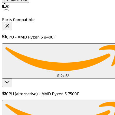
Share Build
0
Parts Compatible
CPU -
AMD Ryzen 5 8400F​​​​‌ ‍ ​‍​‍‌‍ ‌ ​‍‌‍‍‌‌‍‌ ‌‍‍‌‌‍ ‍​‍​‍​ ‍‍​‍​‍‌ ​ ‌‍​‌‌‍ ‍‌‍‍‌‌ ‌​‌ ‍‌​‍ ‍‌‍‍‌‌‍ ​‍​‍​‍ ​​‍​‍‌‍‍​‌ ​‍‌‍‌‌‌‍‌‍​‍​‍​ ‍‍​‍​‍​‍ ‌‍​‌‌‍‌​‌‍ ‌‌‍‍‌‌‍ ‍​‍ ‌‍‍‌‌‍ ‍‌ ‌​‌‍‌‌‌‍ ‍‌ ‌​​‍ ‌‍‌‌‌‍‌​‌‍‍‌‌ ‌​​‍ ‌‍ ‌‌‍ ‌‍‌​‌‍‌‌​ ‌‌ ​​‌ ​‍‌‍‌‌‌ ​ ‌‍‌‌‌‍ ‍‌ ‌​‌‍​‌‌ ‌​‌‍‍‌‌‍ ‌‍ ‍​ ‍ ‌‍‍‌‌‍‌​​ ‌​ ‍‌‌‍​‌​ ‌‌​ ​‌‌‍​‍‌‍‌‌​ ‌ ​ ​​​‍ ‌​ ​ ​ ‌​‌‍​‌​ ​​​‍ ‌​ ‌​‌‍‌​‌‍‌‍​ ​ ​‍ ‌​ ‍‌‌‍​ ​ ​‌‌‍​ ​‍ ‌​ ‌‍​ ‍​‌‍​ ‌‍​ ​ ​ ‌‍​‌​ ‍​​ ​​​ ​‌‌‍‌​​ ‌ ​ ‌‍​ ‍ ‌ ‌​‌ ‍‌‌ ​​‌‍‌‌​ ‌‌‍​ ‌ ​​‌ ‌‌​ ‍ ‌ ​​‌‍​‌‌ ‌​‌‍‍​​ ‌‌‍ ‍‌‍​‌‌‍ ‌‌‍‌‌​ ‌‍​‍‌‍​‌‌ ​ ‌‍‌‌‌‌‌‌‌ ​‍‌‍ ​​ ‌​‍‌‌​ ​‍‌​‌‍‌‍​‌‌‍‌​‌‍ ‌‌‍‍‌‌‍ ‍​‍‌‍‌‍‍‌‌‍‌​​ ‌​ ‍‌‌‍​‌​ ‌‌​ ​‌‌‍​‍‌‍‌‌​ ‌ ​ ​​​‍ ‌​ ​ ​ ‌​‌‍​‌​ ​​​‍ ‌​ ‌​‌‍‌​‌‍‌‍​ ​ ​‍ ‌​ ‍‌‌‍​ ​ ​‌‌‍​ ​‍ ‌​ ‌‍​ ‍​‌‍​ ‌‍​ ​ ​ ‌‍​‌​ ‍​​ ​​​ ​‌‌‍‌​​ ‌ ​ ‌‍​‍‌‍‌ ‌​‌ ‍‌‌ ​​‌‍‌‌​ ‌‌‍​ ‌ ​​‌ ‌‌​‍‌‍‌ ​​‌‍​‌‌ ‌​‌‍‍​​ ‌‌‍ ‍‌‍​‌‌‍ ‌‌‍‌‌​‍‌‍‌ ​​‌‍‌‌‌ ​‍‌ ​ ‌ ​​‌‍‌‌‌‍​ ‌ ‌​‌‍‍‌‌ ‌‍‌‍‌‌​ ‌‌ ​​‌ ‌‌‌‍​‍‌‍ ​‌‍‍‌‌ ​ ‌‍‍​‌‍‌‌‌‍‌​​‍​‍‌ ‌
$124.52
CPU (alternative) -
AMD Ryzen 5 7500F​​​​‌ ‍ ​‍​‍‌‍ ‌ ​‍‌‍‍‌‌‍‌ ‌‍‍‌‌‍ ‍​‍​‍​ ‍‍​‍​‍‌ ​ ‌‍​‌‌‍ ‍‌‍‍‌‌ ‌​‌ ‍‌​‍ ‍‌‍‍‌‌‍ ​‍​‍​‍ ​​‍​‍‌‍‍​‌ ​‍‌‍‌‌‌‍‌‍​‍​‍​ ‍‍​‍​‍​‍ ‌‍​‌‌‍‌​‌‍ ‌‌‍‍‌‌‍ ‍​‍ ‌‍‍‌‌‍ ‍‌ ‌​‌‍‌‌‌‍ ‍‌ ‌​​‍ ‌‍‌‌‌‍‌​‌‍‍‌‌ ‌​​‍ ‌‍ ‌‌‍ ‌‍‌​‌‍‌‌​ ‌‌ ​​‌ ​‍‌‍‌‌‌ ​ ‌‍‌‌‌‍ ‍‌ ‌​‌‍​‌‌ ‌​‌‍‍‌‌‍ ‌‍ ‍​ ‍ ‌‍‍‌‌‍‌​​ ‌​ ‌​​ ‌​‌‍​ ​ ‍​​ ​​​ ‌‌​ ‌ ​ ​​​‍ ‌​ ‌‌‌‍‌‌​ ‍‌​ ‌‌​‍ ‌​ ‌​‌‍‌​​ ​​​ ‌​​‍ ‌‌‍​‌​ ​​‌‍‌​​ ‍‌​‍ ‌‌‍​‍‌‍‌‍​ ​‌​ ​ ‌‍​‍​ ‌‍‌‍‌​​ ‌​‌‍​‍​ ‌‌​ ​‌‌‍​‍​ ‍ ‌ ‌​‌ ‍‌‌ ​​‌‍‌‌​ ‌‌‍​ ‌ ​​‌ ‌‌​ ‍ ‌ ​​‌‍​‌‌ ‌​‌‍‍​​ ‌‌‍ ‍‌‍​‌‌‍ ‌‌‍‌‌​ ‌‍​‍‌‍​‌‌ ​ ‌‍‌‌‌‌‌‌‌ ​‍‌‍ ​​ ‌​‍‌‌​ ​‍‌​‌‍‌‍​‌‌‍‌​‌‍ ‌‌‍‍‌‌‍ ‍​‍‌‍‌‍‍‌‌‍‌​​ ‌​ ‌​​ ‌​‌‍​ ​ ‍​​ ​​​ ‌‌​ ‌ ​ ​​​‍ ‌​ ‌‌‌‍‌‌​ ‍‌​ ‌‌​‍ ‌​ ‌​‌‍‌​​ ​​​ ‌​​‍ ‌‌‍​‌​ ​​‌‍‌​​ ‍‌​‍ ‌‌‍​‍‌‍‌‍​ ​‌​ ​ ‌‍​‍​ ‌‍‌‍‌​​ ‌​‌‍​‍​ ‌‌​ ​‌‌‍​‍​‍‌‍‌ ‌​‌ ‍‌‌ ​​‌‍‌‌​ ‌‌‍​ ‌ ​​‌ ‌‌​‍‌‍‌ ​​‌‍​‌‌ ‌​‌‍‍​​ ‌‌‍ ‍‌‍​‌‌‍ ‌‌‍‌‌​‍‌‍‌ ​​‌‍‌‌‌ ​‍‌ ​ ‌ ​​‌‍‌‌‌‍​ ‌ ‌​‌‍‍‌‌ ‌‍‌‍‌‌​ ‌‌ ​​‌ ‌‌‌‍​‍‌‍ ​‌‍‍‌‌ ​ ‌‍‍​‌‍‌‌‌‍‌​​‍​‍‌ ‌