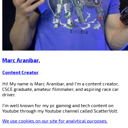
Marc Aranibar​​​​‌ ‍ ​‍​‍‌‍ ‌ ​‍‌‍‍‌‌‍‌ ‌‍‍‌‌‍ ‍​‍​‍​ ‍‍​‍​‍‌ ​ ‌‍​‌‌‍ ‍‌‍‍‌‌ ‌​‌ ‍‌​‍ ‍‌‍‍‌‌‍ ​‍​‍​‍ ​​‍​‍‌‍‍​‌ ​‍‌‍‌‌‌‍‌‍​‍​‍​ ‍‍​‍​‍​‍ ‌‍​‌‌‍‌​‌‍ ‌‌‍‍‌‌‍ ‍​‍ ‌‍‍‌‌‍ ‍‌ ‌​‌‍‌‌‌‍ ‍‌ ‌​​‍ ‌‍‌‌‌‍‌​‌‍‍‌‌ ‌​​‍ ‌‍ ‌‌‍ ‌‍‌​‌‍‌‌​ ‌‌ ​​‌ ​‍‌‍‌‌‌ ​ ‌‍‌‌‌‍ ‍‌ ‌​‌‍​‌‌ ‌​‌‍‍‌‌‍ ‌‍ ‍​ ‍ ‌‍‍‌‌‍‌​​ ‌‌‍‌​​ ‌ ​ ‍​​ ‌​‌‍​‌​ ​ ‌‍‌‍​ ​‍​‍ ‌‌‍​‌​ ‌‌‌‍​ ​ ​​​‍ ‌​ ‌​​ ​‌‌‍​‍​ ​‌​‍ ‌​ ‍‌​ ​​​ ‌‍‌‍​‍​‍ ‌‌‍​ ‌‍‌​‌‍​‍​ ‌‍‌‍​‍​ ‌ ​ ‌‌‌‍‌‍​ ‌ ‌‍​‌​ ​ ​ ‌ ​ ‍ ‌ ‌​‌ ‍‌‌ ​​‌‍‌‌​ ‌‌‍​‌‌ ‌‌‌ ‌​‌‍‍​‌‍ ‌ ​‍​ ‍ ‌ ​​‌‍​‌‌ ‌​‌‍‍​​ ‌‌‍ ‍‌‍​‌‌‍ ‌‌‍‌‌​ ‌‍​‍‌‍​‌‌ ​ ‌‍‌‌‌‌‌‌‌ ​‍‌‍ ​​ ‌​‍‌‌​ ​‍‌​‌‍‌‍​‌‌‍‌​‌‍ ‌‌‍‍‌‌‍ ‍​‍‌‍‌‍‍‌‌‍‌​​ ‌‌‍‌​​ ‌ ​ ‍​​ ‌​‌‍​‌​ ​ ‌‍‌‍​ ​‍​‍ ‌‌‍​‌​ ‌‌‌‍​ ​ ​​​‍ ‌​ ‌​​ ​‌‌‍​‍​ ​‌​‍ ‌​ ‍‌​ ​​​ ‌‍‌‍​‍​‍ ‌‌‍​ ‌‍‌​‌‍​‍​ ‌‍‌‍​‍​ ‌ ​ ‌‌‌‍‌‍​ ‌ ‌‍​‌​ ​ ​ ‌ ​‍‌‍‌ ‌​‌ ‍‌‌ ​​‌‍‌‌​ ‌‌‍​‌‌ ‌‌‌ ‌​‌‍‍​‌‍ ‌ ​‍​‍‌‍‌ ​​‌‍​‌‌ ‌​‌‍‍​​ ‌‌‍ ‍‌‍​‌‌‍ ‌‌‍‌‌​‍‌‍‌ ​​‌‍‌‌‌ ​‍‌ ​ ‌ ​​‌‍‌‌‌‍​ ‌ ‌​‌‍‍‌‌ ‌‍‌‍‌‌​ ‌‌ ​​‌ ‌‌‌‍​‍‌‍ ​‌‍‍‌‌ ​ ‌‍‍​‌‍‌‌‌‍‌​​‍​‍‌ ‌
,
Content Creator​​​​‌ ‍ ​‍​‍‌‍ ‌ ​‍‌‍‍‌‌‍‌ ‌‍‍‌‌‍ ‍​‍​‍​ ‍‍​‍​‍‌ ​ ‌‍​‌‌‍ ‍‌‍‍‌‌ ‌​‌ ‍‌​‍ ‍‌‍‍‌‌‍ ​‍​‍​‍ ​​‍​‍‌‍‍​‌ ​‍‌‍‌‌‌‍‌‍​‍​‍​ ‍‍​‍​‍​‍ ‌‍​‌‌‍‌​‌‍ ‌‌‍‍‌‌‍ ‍​‍ ‌‍‍‌‌‍ ‍‌ ‌​‌‍‌‌‌‍ ‍‌ ‌​​‍ ‌‍‌‌‌‍‌​‌‍‍‌‌ ‌​​‍ ‌‍ ‌‌‍ ‌‍‌​‌‍‌‌​ ‌‌ ​​‌ ​‍‌‍‌‌‌ ​ ‌‍‌‌‌‍ ‍‌ ‌​‌‍​‌‌ ‌​‌‍‍‌‌‍ ‌‍ ‍​ ‍ ‌‍‍‌‌‍‌​​ ‌‌‍‌​​ ‌ ​ ‍​​ ‌​‌‍​‌​ ​ ‌‍‌‍​ ​‍​‍ ‌‌‍​‌​ ‌‌‌‍​ ​ ​​​‍ ‌​ ‌​​ ​‌‌‍​‍​ ​‌​‍ ‌​ ‍‌​ ​​​ ‌‍‌‍​‍​‍ ‌‌‍​ ‌‍‌​‌‍​‍​ ‌‍‌‍​‍​ ‌ ​ ‌‌‌‍‌‍​ ‌ ‌‍​‌​ ​ ​ ‌ ​ ‍ ‌ ‌​‌ ‍‌‌ ​​‌‍‌‌​ ‌‌‍​‌‌ ‌‌‌ ‌​‌‍‍​‌‍ ‌ ​‍​ ‍ ‌ ​​‌‍​‌‌ ‌​‌‍‍​​ ‌‌ ‌​‌‍‍‌‌ ‌​‌‍ ​‌‍‌‌​ ‌‍​‍‌‍​‌‌ ​ ‌‍‌‌‌‌‌‌‌ ​‍‌‍ ​​ ‌​‍‌‌​ ​‍‌​‌‍‌‍​‌‌‍‌​‌‍ ‌‌‍‍‌‌‍ ‍​‍‌‍‌‍‍‌‌‍‌​​ ‌‌‍‌​​ ‌ ​ ‍​​ ‌​‌‍​‌​ ​ ‌‍‌‍​ ​‍​‍ ‌‌‍​‌​ ‌‌‌‍​ ​ ​​​‍ ‌​ ‌​​ ​‌‌‍​‍​ ​‌​‍ ‌​ ‍‌​ ​​​ ‌‍‌‍​‍​‍ ‌‌‍​ ‌‍‌​‌‍​‍​ ‌‍‌‍​‍​ ‌ ​ ‌‌‌‍‌‍​ ‌ ‌‍​‌​ ​ ​ ‌ ​‍‌‍‌ ‌​‌ ‍‌‌ ​​‌‍‌‌​ ‌‌‍​‌‌ ‌‌‌ ‌​‌‍‍​‌‍ ‌ ​‍​‍‌‍‌ ​​‌‍​‌‌ ‌​‌‍‍​​ ‌‌ ‌​‌‍‍‌‌ ‌​‌‍ ​‌‍‌‌​‍‌‍‌ ​​‌‍‌‌‌ ​‍‌ ​ ‌ ​​‌‍‌‌‌‍​ ‌ ‌​‌‍‍‌‌ ‌‍‌‍‌‌​ ‌‌ ​​‌ ‌‌‌‍​‍‌‍ ​‌‍‍‌‌ ​ ‌‍‍​‌‍‌‌‌‍‌​​‍​‍‌ ‌
Hi! My name is Marc Aranibar, and I'm a content creator,
CSCE graduate, amateur filmmaker, and aspiring race car
driver.
I'm well known for my pc gaming and tech content on
Youtube through my Youtube channel called ScatterVolt. ​​​​‌ ‍ ​‍​‍‌‍ ‌ ​‍‌‍‍‌‌‍‌ ‌‍‍‌‌‍ ‍​‍​‍​ ‍‍​‍​‍‌ ​ ‌‍​‌‌‍ ‍‌‍‍‌‌ ‌​‌ ‍‌​‍ ‍‌‍‍‌‌‍ ​‍​‍​‍ ​​‍​‍‌‍‍​‌ ​‍‌‍‌‌‌‍‌‍​‍​‍​ ‍‍​‍​‍​‍ ‌‍​‌‌‍‌​‌‍ ‌‌‍‍‌‌‍ ‍​‍ ‌‍‍‌‌‍ ‍‌ ‌​‌‍‌‌‌‍ ‍‌ ‌​​‍ ‌‍‌‌‌‍‌​‌‍‍‌‌ ‌​​‍ ‌‍ ‌‌‍ ‌‍‌​‌‍‌‌​ ‌‌ ​​‌ ​‍‌‍‌‌‌ ​ ‌‍‌‌‌‍ ‍‌ ‌​‌‍​‌‌ ‌​‌‍‍‌‌‍ ‌‍ ‍​ ‍ ‌‍‍‌‌‍‌​​ ‌‌‍‌​​ ‌ ​ ‍​​ ‌​‌‍​‌​ ​ ‌‍‌‍​ ​‍​‍ ‌‌‍​‌​ ‌‌‌‍​ ​ ​​​‍ ‌​ ‌​​ ​‌‌‍​‍​ ​‌​‍ ‌​ ‍‌​ ​​​ ‌‍‌‍​‍​‍ ‌‌‍​ ‌‍‌​‌‍​‍​ ‌‍‌‍​‍​ ‌ ​ ‌‌‌‍‌‍​ ‌ ‌‍​‌​ ​ ​ ‌ ​ ‍ ‌ ‌​‌ ‍‌‌ ​​‌‍‌‌​ ‌‌‍​‌‌ ‌‌‌ ‌​‌‍‍​‌‍ ‌ ​‍​ ‍ ‌ ​​‌‍​‌‌ ‌​‌‍‍​​ ‌‌‍​‍‌‍‍‌‌‍ ​‍‌‌​ ‌‌‌​​‍‌‌ ‌‍‍ ‌‍‌‌‌ ‍‌​‍‌‌​ ​ ‌​‌​​‍‌‌​ ​ ‌​‌​​‍‌‌​ ​‍​ ​‍​ ​ ‌‍‌‍​ ​​​ ​​​ ​​​ ‌‌​ ‍​‌‍​‍​ ‌​​ ​​‌‍​ ​ ​‍​‍‌‌​ ​‍​ ​‍​‍‌‌​ ‌‌‌​‌​​‍ ‍‌‍​ ‌‍‍​‌‍‍‌‌‍ ​‌‍‌​‌ ​‍‌‍‌‌‌‍ ‍​‍‌‌​ ‌‌‌​​‍‌‌ ‌‍‍ ‌‍‌‌‌ ‍‌​‍‌‌​ ​ ‌​‌​​‍‌‌​ ​ ‌​‌​​‍‌‌​ ​‍​ ​‍​ ‌ ​ ​ ​ ‍​​ ‍‌​ ‌‍​ ​​​ ​‍​ ‌‍​ ‌‌‌‍‌‍​ ​​​ ​ ​ ​​​‍‌‌​ ​‍​ ​‍​‍‌‌​ ‌‌‌​‌​​‍ ‍‌ ‌​‌‍‌‌‌ ‍​‌ ‌​​ ‌‍​‍‌‍​‌‌ ​ ‌‍‌‌‌‌‌‌‌ ​‍‌‍ ​​ ‌​‍‌‌​ ​‍‌​‌‍‌‍​‌‌‍‌​‌‍ ‌‌‍‍‌‌‍ ‍​‍‌‍‌‍‍‌‌‍‌​​ ‌‌‍‌​​ ‌ ​ ‍​​ ‌​‌‍​‌​ ​ ‌‍‌‍​ ​‍​‍ ‌‌‍​‌​ ‌‌‌‍​ ​ ​​​‍ ‌​ ‌​​ ​‌‌‍​‍​ ​‌​‍ ‌​ ‍‌​ ​​​ ‌‍‌‍​‍​‍ ‌‌‍​ ‌‍‌​‌‍​‍​ ‌‍‌‍​‍​ ‌ ​ ‌‌‌‍‌‍​ ‌ ‌‍​‌​ ​ ​ ‌ ​‍‌‍‌ ‌​‌ ‍‌‌ ​​‌‍‌‌​ ‌‌‍​‌‌ ‌‌‌ ‌​‌‍‍​‌‍ ‌ ​‍​‍‌‍‌ ​​‌‍​‌‌ ‌​‌‍‍​​ ‌‌‍​‍‌‍‍‌‌‍ ​‍‌‌​ ‌‌‌​​‍‌‌ ‌‍‍ ‌‍‌‌‌ ‍‌​‍‌‌​ ​ ‌​‌​​‍‌‌​ ​ ‌​‌​​‍‌‌​ ​‍​ ​‍​ ​ ‌‍‌‍​ ​​​ ​​​ ​​​ ‌‌​ ‍​‌‍​‍​ ‌​​ ​​‌‍​ ​ ​‍​‍‌‌​ ​‍​ ​‍​‍‌‌​ ‌‌‌​‌​​‍ ‍‌‍​ ‌‍‍​‌‍‍‌‌‍ ​‌‍‌​‌ ​‍‌‍‌‌‌‍ ‍​‍‌‌​ ‌‌‌​​‍‌‌ ‌‍‍ ‌‍‌‌‌ ‍‌​‍‌‌​ ​ ‌​‌​​‍‌‌​ ​ ‌​‌​​‍‌‌​ ​‍​ ​‍​ ‌ ​ ​ ​ ‍​​ ‍‌​ ‌‍​ ​​​ ​‍​ ‌‍​ ‌‌‌‍‌‍​ ​​​ ​ ​ ​​​‍‌‌​ ​‍​ ​‍​‍‌‌​ ‌‌‌​‌​​‍ ‍‌ ‌​‌‍‌‌‌ ‍​‌ ‌​​‍‌‍‌ ​​‌‍‌‌‌ ​‍‌ ​ ‌ ​​‌‍‌‌‌‍​ ‌ ‌​‌‍‍‌‌ ‌‍‌‍‌‌​ ‌‌ ​​‌ ‌‌‌‍​‍‌‍ ​‌‍‍‌‌ ​ ‌‍‍​‌‍‌‌‌‍‌​​‍​‍‌ ‌
We use
cookies
on our site for analytical purposes
.