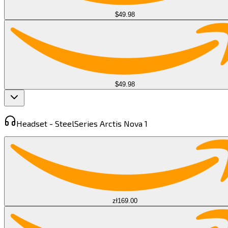
$49.98
$49.98
Headset -
SteelSeries Arctis Nova 1​​​​‌ ‍ ​‍​‍‌‍ ‌ ​‍‌‍‍‌‌‍‌ ‌‍‍‌‌‍ ‍​‍​‍​ ‍‍​‍​‍‌ ​ ‌‍​‌‌‍ ‍‌‍‍‌‌ ‌​‌ ‍‌​‍ ‍‌‍‍‌‌‍ ​‍​‍​‍ ​​‍​‍‌‍‍​‌ ​‍‌‍‌‌‌‍‌‍​‍​‍​ ‍‍​‍​‍​‍ ‌‍​‌‌‍‌​‌‍ ‌‌‍‍‌‌‍ ‍​‍ ‌‍‍‌‌‍ ‍‌ ‌​‌‍‌‌‌‍ ‍‌ ‌​​‍ ‌‍‌‌‌‍‌​‌‍‍‌‌ ‌​​‍ ‌‍ ‌‌‍ ‌‍‌​‌‍‌‌​ ‌‌ ​​‌ ​‍‌‍‌‌‌ ​ ‌‍‌‌‌‍ ‍‌ ‌​‌‍​‌‌ ‌​‌‍‍‌‌‍ ‌‍ ‍​ ‍ ‌‍‍‌‌‍‌​​ ‌‌‍​‌​ ​‌​ ‌​​ ​‍​ ‍​​ ​‍​ ‌​​ ‍‌​‍ ‌‌‍​‌​ ‌ ‌‍​‌‌‍​‌​‍ ‌​ ‌​‌‍​‌​ ‌​‌‍​‌​‍ ‌‌‍​‍​ ‍‌​ ‌‌​ ​‌​‍ ‌​ ​‍​ ​‌​ ‌​‌‍​‌​ ​‌‌‍‌‌‌‍‌‌​ ​ ‌‍​‍​ ​‌‌‍​‌​ ‌ ​ ‍ ‌ ‌​‌ ‍‌‌ ​​‌‍‌‌​ ‌‌‍ ‌ ‌​‌‍‍​‌‍‌‌‌ ​‍​ ‍ ‌ ​​‌‍​‌‌ ‌​‌‍‍​​ ‌‌‍ ‍‌‍​‌‌‍ ‌‌‍‌‌​ ‌‍​‍‌‍​‌‌ ​ ‌‍‌‌‌‌‌‌‌ ​‍‌‍ ​​ ‌​‍‌‌​ ​‍‌​‌‍‌‍​‌‌‍‌​‌‍ ‌‌‍‍‌‌‍ ‍​‍‌‍‌‍‍‌‌‍‌​​ ‌‌‍​‌​ ​‌​ ‌​​ ​‍​ ‍​​ ​‍​ ‌​​ ‍‌​‍ ‌‌‍​‌​ ‌ ‌‍​‌‌‍​‌​‍ ‌​ ‌​‌‍​‌​ ‌​‌‍​‌​‍ ‌‌‍​‍​ ‍‌​ ‌‌​ ​‌​‍ ‌​ ​‍​ ​‌​ ‌​‌‍​‌​ ​‌‌‍‌‌‌‍‌‌​ ​ ‌‍​‍​ ​‌‌‍​‌​ ‌ ​‍‌‍‌ ‌​‌ ‍‌‌ ​​‌‍‌‌​ ‌‌‍ ‌ ‌​‌‍‍​‌‍‌‌‌ ​‍​‍‌‍‌ ​​‌‍​‌‌ ‌​‌‍‍​​ ‌‌‍ ‍‌‍​‌‌‍ ‌‌‍‌‌​‍‌‍‌ ​​‌‍‌‌‌ ​‍‌ ​ ‌ ​​‌‍‌‌‌‍​ ‌ ‌​‌‍‍‌‌ ‌‍‌‍‌‌​ ‌‌ ​​‌ ‌‌‌‍​‍‌‍ ​‌‍‍‌‌ ​ ‌‍‍​‌‍‌‌‌‍‌​​‍​‍‌ ‌
zł169.00