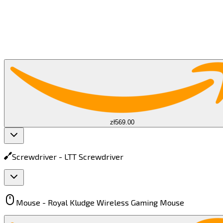
zł569.00
Screwdriver -
LTT Screwdriver​​​​‌ ‍ ​‍​‍‌‍ ‌ ​‍‌‍‍‌‌‍‌ ‌‍‍‌‌‍ ‍​‍​‍​ ‍‍​‍​‍‌ ​ ‌‍​‌‌‍ ‍‌‍‍‌‌ ‌​‌ ‍‌​‍ ‍‌‍‍‌‌‍ ​‍​‍​‍ ​​‍​‍‌‍‍​‌ ​‍‌‍‌‌‌‍‌‍​‍​‍​ ‍‍​‍​‍​‍ ‌‍​‌‌‍‌​‌‍ ‌‌‍‍‌‌‍ ‍​‍ ‌‍‍‌‌‍ ‍‌ ‌​‌‍‌‌‌‍ ‍‌ ‌​​‍ ‌‍‌‌‌‍‌​‌‍‍‌‌ ‌​​‍ ‌‍ ‌‌‍ ‌‍‌​‌‍‌‌​ ‌‌ ​​‌ ​‍‌‍‌‌‌ ​ ‌‍‌‌‌‍ ‍‌ ‌​‌‍​‌‌ ‌​‌‍‍‌‌‍ ‌‍ ‍​ ‍ ‌‍‍‌‌‍‌​​ ‌​ ‌ ​ ‌​​ ‌ ‌‍​‌‌‍​‌​ ‌‌​ ‌‍​ ‍‌​‍ ‌‌‍​‍‌‍‌‌​ ‌‍‌‍‌‍​‍ ‌​ ‌​​ ​ ‌‍​‍​ ​‍​‍ ‌​ ‍​​ ‌​‌‍‌​​ ‌ ​‍ ‌​ ‌‌‌‍‌​‌‍‌‍​ ​‌​ ​‌​ ‌‍​ ​‌​ ​‌‌‍‌​​ ​​‌‍‌‍​ ​‍​ ‍ ‌ ‌​‌ ‍‌‌ ​​‌‍‌‌​ ‌‌‍ ‌ ‌​‌‍‍​‌‍‌‌‌ ​‍​ ‍ ‌ ​​‌‍​‌‌ ‌​‌‍‍​​ ‌‌‍ ‍‌‍​‌‌‍ ‌‌‍‌‌​ ‌‍​‍‌‍​‌‌ ​ ‌‍‌‌‌‌‌‌‌ ​‍‌‍ ​​ ‌​‍‌‌​ ​‍‌​‌‍‌‍​‌‌‍‌​‌‍ ‌‌‍‍‌‌‍ ‍​‍‌‍‌‍‍‌‌‍‌​​ ‌​ ‌ ​ ‌​​ ‌ ‌‍​‌‌‍​‌​ ‌‌​ ‌‍​ ‍‌​‍ ‌‌‍​‍‌‍‌‌​ ‌‍‌‍‌‍​‍ ‌​ ‌​​ ​ ‌‍​‍​ ​‍​‍ ‌​ ‍​​ ‌​‌‍‌​​ ‌ ​‍ ‌​ ‌‌‌‍‌​‌‍‌‍​ ​‌​ ​‌​ ‌‍​ ​‌​ ​‌‌‍‌​​ ​​‌‍‌‍​ ​‍​‍‌‍‌ ‌​‌ ‍‌‌ ​​‌‍‌‌​ ‌‌‍ ‌ ‌​‌‍‍​‌‍‌‌‌ ​‍​‍‌‍‌ ​​‌‍​‌‌ ‌​‌‍‍​​ ‌‌‍ ‍‌‍​‌‌‍ ‌‌‍‌‌​‍‌‍‌ ​​‌‍‌‌‌ ​‍‌ ​ ‌ ​​‌‍‌‌‌‍​ ‌ ‌​‌‍‍‌‌ ‌‍‌‍‌‌​ ‌‌ ​​‌ ‌‌‌‍​‍‌‍ ​‌‍‍‌‌ ​ ‌‍‍​‌‍‌‌‌‍‌​​‍​‍‌ ‌
Mouse -
Royal Kludge Wireless Gaming Mouse​​​​‌ ‍ ​‍​‍‌‍ ‌ ​‍‌‍‍‌‌‍‌ ‌‍‍‌‌‍ ‍​‍​‍​ ‍‍​‍​‍‌ ​ ‌‍​‌‌‍ ‍‌‍‍‌‌ ‌​‌ ‍‌​‍ ‍‌‍‍‌‌‍ ​‍​‍​‍ ​​‍​‍‌‍‍​‌ ​‍‌‍‌‌‌‍‌‍​‍​‍​ ‍‍​‍​‍​‍ ‌‍​‌‌‍‌​‌‍ ‌‌‍‍‌‌‍ ‍​‍ ‌‍‍‌‌‍ ‍‌ ‌​‌‍‌‌‌‍ ‍‌ ‌​​‍ ‌‍‌‌‌‍‌​‌‍‍‌‌ ‌​​‍ ‌‍ ‌‌‍ ‌‍‌​‌‍‌‌​ ‌‌ ​​‌ ​‍‌‍‌‌‌ ​ ‌‍‌‌‌‍ ‍‌ ‌​‌‍​‌‌ ‌​‌‍‍‌‌‍ ‌‍ ‍​ ‍ ‌‍‍‌‌‍‌​​ ‌‌‍‌‌​ ‍​​ ‌ ‌‍​ ​ ​​​ ​ ​ ‌‍​ ​ ​‍ ‌​ ‌​​ ‍‌​ ​‍​ ‌‍​‍ ‌​ ‌​​ ​ ​ ‌ ​ ‍​​‍ ‌​ ‍​‌‍‌​​ ​ ‌‍‌‌​‍ ‌​ ‌​​ ‍​​ ​‌‌‍‌‍‌‍​‍‌‍‌‌​ ​‌​ ‌ ‌‍‌‌‌‍‌‌‌‍‌‍‌‍​‍​ ‍ ‌ ‌​‌ ‍‌‌ ​​‌‍‌‌​ ‌‌‍ ‌ ‌​‌‍‍​‌‍‌‌‌ ​‍​ ‍ ‌ ​​‌‍​‌‌ ‌​‌‍‍​​ ‌‌‍ ‍‌‍​‌‌‍ ‌‌‍‌‌​ ‌‍​‍‌‍​‌‌ ​ ‌‍‌‌‌‌‌‌‌ ​‍‌‍ ​​ ‌​‍‌‌​ ​‍‌​‌‍‌‍​‌‌‍‌​‌‍ ‌‌‍‍‌‌‍ ‍​‍‌‍‌‍‍‌‌‍‌​​ ‌‌‍‌‌​ ‍​​ ‌ ‌‍​ ​ ​​​ ​ ​ ‌‍​ ​ ​‍ ‌​ ‌​​ ‍‌​ ​‍​ ‌‍​‍ ‌​ ‌​​ ​ ​ ‌ ​ ‍​​‍ ‌​ ‍​‌‍‌​​ ​ ‌‍‌‌​‍ ‌​ ‌​​ ‍​​ ​‌‌‍‌‍‌‍​‍‌‍‌‌​ ​‌​ ‌ ‌‍‌‌‌‍‌‌‌‍‌‍‌‍​‍​‍‌‍‌ ‌​‌ ‍‌‌ ​​‌‍‌‌​ ‌‌‍ ‌ ‌​‌‍‍​‌‍‌‌‌ ​‍​‍‌‍‌ ​​‌‍​‌‌ ‌​‌‍‍​​ ‌‌‍ ‍‌‍​‌‌‍ ‌‌‍‌‌​‍‌‍‌ ​​‌‍‌‌‌ ​‍‌ ​ ‌ ​​‌‍‌‌‌‍​ ‌ ‌​‌‍‍‌‌ ‌‍‌‍‌‌​ ‌‌ ​​‌ ‌‌‌‍​‍‌‍ ​‌‍‍‌‌ ​ ‌‍‍​‌‍‌‌‌‍‌​​‍​‍‌ ‌