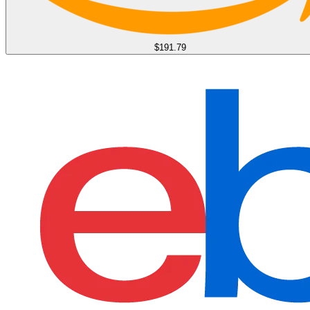
$191.79
find more on
cpus.gg