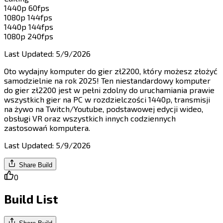
1440p 60fps​​​​‌ ‍ ​‍​‍‌‍ ‌ ​‍‌‍‍‌‌‍‌ ‌‍‍‌‌‍ ‍​‍​‍​ ‍‍​‍​‍‌ ​ ‌‍​‌‌‍ ‍‌‍‍‌‌ ‌​‌ ‍‌​‍ ‍‌‍‍‌‌‍ ​‍​‍​‍ ​​‍​‍‌‍‍​‌ ​‍‌‍‌‌‌‍‌‍​‍​‍​ ‍‍​‍​‍​‍ ‌‍​‌‌‍‌​‌‍ ‌‌‍‍‌‌‍ ‍​‍ ‌‍‍‌‌‍ ‍‌ ‌​‌‍‌‌‌‍ ‍‌ ‌​​‍ ‌‍‌‌‌‍‌​‌‍‍‌‌ ‌​​‍ ‌‍ ‌‌‍ ‌‍‌​‌‍‌‌​ ‌‌ ​​‌ ​‍‌‍‌‌‌ ​ ‌‍‌‌‌‍ ‍‌ ‌​‌‍​‌‌ ‌​‌‍‍‌‌‍ ‌‍ ‍​ ‍ ‌‍‍‌‌‍‌​​ ‌​ ​‍​ ‌ ‌‍​ ​ ‍​​ ‍‌‌‍​‍​ ‌ ​ ​​​‍ ‌​ ​‍​ ‍‌​ ‍​‌‍‌‍​‍ ‌​ ‌​​ ‍‌​ ‌‍​ ‍‌​‍ ‌‌‍​‌​ ​‌​ ‌​​ ‍​​‍ ‌​ ​​​ ​ ​ ‌ ‌‍​‌‌‍​‌​ ‍‌​ ‍​​ ‌‍​ ​ ‌‍​ ​ ​ ​ ​ ​ ‍ ‌ ‌​‌ ‍‌‌ ​​‌‍‌‌​ ‌‌ ​​‌‍‌‌‌ ​‍‌‍‌‍‌‍ ‌ ​‍‌‍ ‌‌‍​‌‌‍ ‍‌‍​ ‌‍‌‌​ ‍ ‌ ​​‌‍​‌‌ ‌​‌‍‍​​ ‌‌‍ ‍‌‍​‌‌‍ ‌‌‍‌‌​ ‌‍​‍‌‍​‌‌ ​ ‌‍‌‌‌‌‌‌‌ ​‍‌‍ ​​ ‌​‍‌‌​ ​‍‌​‌‍‌‍​‌‌‍‌​‌‍ ‌‌‍‍‌‌‍ ‍​‍‌‍‌‍‍‌‌‍‌​​ ‌​ ​‍​ ‌ ‌‍​ ​ ‍​​ ‍‌‌‍​‍​ ‌ ​ ​​​‍ ‌​ ​‍​ ‍‌​ ‍​‌‍‌‍​‍ ‌​ ‌​​ ‍‌​ ‌‍​ ‍‌​‍ ‌‌‍​‌​ ​‌​ ‌​​ ‍​​‍ ‌​ ​​​ ​ ​ ‌ ‌‍​‌‌‍​‌​ ‍‌​ ‍​​ ‌‍​ ​ ‌‍​ ​ ​ ​ ​ ​‍‌‍‌ ‌​‌ ‍‌‌ ​​‌‍‌‌​ ‌‌ ​​‌‍‌‌‌ ​‍‌‍‌‍‌‍ ‌ ​‍‌‍ ‌‌‍​‌‌‍ ‍‌‍​ ‌‍‌‌​‍‌‍‌ ​​‌‍​‌‌ ‌​‌‍‍​​ ‌‌‍ ‍‌‍​‌‌‍ ‌‌‍‌‌​‍‌‍‌ ​​‌‍‌‌‌ ​‍‌ ​ ‌ ​​‌‍‌‌‌‍​ ‌ ‌​‌‍‍‌‌ ‌‍‌‍‌‌​ ‌‌ ​​‌ ‌‌‌‍​‍‌‍ ​‌‍‍‌‌ ​ ‌‍‍​‌‍‌‌‌‍‌​​‍​‍‌ ‌
1080p 144fps​​​​‌ ‍ ​‍​‍‌‍ ‌ ​‍‌‍‍‌‌‍‌ ‌‍‍‌‌‍ ‍​‍​‍​ ‍‍​‍​‍‌ ​ ‌‍​‌‌‍ ‍‌‍‍‌‌ ‌​‌ ‍‌​‍ ‍‌‍‍‌‌‍ ​‍​‍​‍ ​​‍​‍‌‍‍​‌ ​‍‌‍‌‌‌‍‌‍​‍​‍​ ‍‍​‍​‍​‍ ‌‍​‌‌‍‌​‌‍ ‌‌‍‍‌‌‍ ‍​‍ ‌‍‍‌‌‍ ‍‌ ‌​‌‍‌‌‌‍ ‍‌ ‌​​‍ ‌‍‌‌‌‍‌​‌‍‍‌‌ ‌​​‍ ‌‍ ‌‌‍ ‌‍‌​‌‍‌‌​ ‌‌ ​​‌ ​‍‌‍‌‌‌ ​ ‌‍‌‌‌‍ ‍‌ ‌​‌‍​‌‌ ‌​‌‍‍‌‌‍ ‌‍ ‍​ ‍ ‌‍‍‌‌‍‌​​ ‌​ ‍‌​ ​​​ ‌‌​ ‌‌​ ‍​​ ‌‍‌‍‌​​ ‌​​‍ ‌‌‍‌​​ ‍​‌‍‌‌‌‍‌​​‍ ‌​ ‌​​ ​‍‌‍​‌‌‍‌‍​‍ ‌‌‍​‍​ ‌​‌‍‌​‌‍‌‌​‍ ‌‌‍​‍​ ‍​‌‍‌​​ ‌‍‌‍‌‌​ ‌‌​ ​​‌‍​‌​ ​​​ ‍​​ ​ ​ ‌​​ ‍ ‌ ‌​‌ ‍‌‌ ​​‌‍‌‌​ ‌‌ ​​‌‍‌‌‌ ​‍‌‍‌‍‌‍ ‌ ​‍‌‍ ‌‌‍​‌‌‍ ‍‌‍​ ‌‍‌‌​ ‍ ‌ ​​‌‍​‌‌ ‌​‌‍‍​​ ‌‌‍ ‍‌‍​‌‌‍ ‌‌‍‌‌​ ‌‍​‍‌‍​‌‌ ​ ‌‍‌‌‌‌‌‌‌ ​‍‌‍ ​​ ‌​‍‌‌​ ​‍‌​‌‍‌‍​‌‌‍‌​‌‍ ‌‌‍‍‌‌‍ ‍​‍‌‍‌‍‍‌‌‍‌​​ ‌​ ‍‌​ ​​​ ‌‌​ ‌‌​ ‍​​ ‌‍‌‍‌​​ ‌​​‍ ‌‌‍‌​​ ‍​‌‍‌‌‌‍‌​​‍ ‌​ ‌​​ ​‍‌‍​‌‌‍‌‍​‍ ‌‌‍​‍​ ‌​‌‍‌​‌‍‌‌​‍ ‌‌‍​‍​ ‍​‌‍‌​​ ‌‍‌‍‌‌​ ‌‌​ ​​‌‍​‌​ ​​​ ‍​​ ​ ​ ‌​​‍‌‍‌ ‌​‌ ‍‌‌ ​​‌‍‌‌​ ‌‌ ​​‌‍‌‌‌ ​‍‌‍‌‍‌‍ ‌ ​‍‌‍ ‌‌‍​‌‌‍ ‍‌‍​ ‌‍‌‌​‍‌‍‌ ​​‌‍​‌‌ ‌​‌‍‍​​ ‌‌‍ ‍‌‍​‌‌‍ ‌‌‍‌‌​‍‌‍‌ ​​‌‍‌‌‌ ​‍‌ ​ ‌ ​​‌‍‌‌‌‍​ ‌ ‌​‌‍‍‌‌ ‌‍‌‍‌‌​ ‌‌ ​​‌ ‌‌‌‍​‍‌‍ ​‌‍‍‌‌ ​ ‌‍‍​‌‍‌‌‌‍‌​​‍​‍‌ ‌
1440p 144fps​​​​‌ ‍ ​‍​‍‌‍ ‌ ​‍‌‍‍‌‌‍‌ ‌‍‍‌‌‍ ‍​‍​‍​ ‍‍​‍​‍‌ ​ ‌‍​‌‌‍ ‍‌‍‍‌‌ ‌​‌ ‍‌​‍ ‍‌‍‍‌‌‍ ​‍​‍​‍ ​​‍​‍‌‍‍​‌ ​‍‌‍‌‌‌‍‌‍​‍​‍​ ‍‍​‍​‍​‍ ‌‍​‌‌‍‌​‌‍ ‌‌‍‍‌‌‍ ‍​‍ ‌‍‍‌‌‍ ‍‌ ‌​‌‍‌‌‌‍ ‍‌ ‌​​‍ ‌‍‌‌‌‍‌​‌‍‍‌‌ ‌​​‍ ‌‍ ‌‌‍ ‌‍‌​‌‍‌‌​ ‌‌ ​​‌ ​‍‌‍‌‌‌ ​ ‌‍‌‌‌‍ ‍‌ ‌​‌‍​‌‌ ‌​‌‍‍‌‌‍ ‌‍ ‍​ ‍ ‌‍‍‌‌‍‌​​ ‌‌‍​ ​ ​‍​ ‍​​ ‍‌​ ‌​‌‍‌‌‌‍​‍​ ‌​​‍ ‌‌‍‌​​ ‍‌​ ​‌​ ​ ​‍ ‌​ ‌​​ ​‌​ ‌‍​ ‌ ​‍ ‌​ ‍​​ ​‍​ ‌​‌‍​‌​‍ ‌​ ‌​​ ​‌‌‍‌​‌‍​‌‌‍‌‌​ ​ ‌‍‌‌‌‍‌​​ ‌ ‌‍‌​‌‍​ ​ ​ ​ ‍ ‌ ‌​‌ ‍‌‌ ​​‌‍‌‌​ ‌‌ ​​‌‍‌‌‌ ​‍‌‍‌‍‌‍ ‌ ​‍‌‍ ‌‌‍​‌‌‍ ‍‌‍​ ‌‍‌‌​ ‍ ‌ ​​‌‍​‌‌ ‌​‌‍‍​​ ‌‌‍ ‍‌‍​‌‌‍ ‌‌‍‌‌​ ‌‍​‍‌‍​‌‌ ​ ‌‍‌‌‌‌‌‌‌ ​‍‌‍ ​​ ‌​‍‌‌​ ​‍‌​‌‍‌‍​‌‌‍‌​‌‍ ‌‌‍‍‌‌‍ ‍​‍‌‍‌‍‍‌‌‍‌​​ ‌‌‍​ ​ ​‍​ ‍​​ ‍‌​ ‌​‌‍‌‌‌‍​‍​ ‌​​‍ ‌‌‍‌​​ ‍‌​ ​‌​ ​ ​‍ ‌​ ‌​​ ​‌​ ‌‍​ ‌ ​‍ ‌​ ‍​​ ​‍​ ‌​‌‍​‌​‍ ‌​ ‌​​ ​‌‌‍‌​‌‍​‌‌‍‌‌​ ​ ‌‍‌‌‌‍‌​​ ‌ ‌‍‌​‌‍​ ​ ​ ​‍‌‍‌ ‌​‌ ‍‌‌ ​​‌‍‌‌​ ‌‌ ​​‌‍‌‌‌ ​‍‌‍‌‍‌‍ ‌ ​‍‌‍ ‌‌‍​‌‌‍ ‍‌‍​ ‌‍‌‌​‍‌‍‌ ​​‌‍​‌‌ ‌​‌‍‍​​ ‌‌‍ ‍‌‍​‌‌‍ ‌‌‍‌‌​‍‌‍‌ ​​‌‍‌‌‌ ​‍‌ ​ ‌ ​​‌‍‌‌‌‍​ ‌ ‌​‌‍‍‌‌ ‌‍‌‍‌‌​ ‌‌ ​​‌ ‌‌‌‍​‍‌‍ ​‌‍‍‌‌ ​ ‌‍‍​‌‍‌‌‌‍‌​​‍​‍‌ ‌
1080p 240fps​​​​‌ ‍ ​‍​‍‌‍ ‌ ​‍‌‍‍‌‌‍‌ ‌‍‍‌‌‍ ‍​‍​‍​ ‍‍​‍​‍‌ ​ ‌‍​‌‌‍ ‍‌‍‍‌‌ ‌​‌ ‍‌​‍ ‍‌‍‍‌‌‍ ​‍​‍​‍ ​​‍​‍‌‍‍​‌ ​‍‌‍‌‌‌‍‌‍​‍​‍​ ‍‍​‍​‍​‍ ‌‍​‌‌‍‌​‌‍ ‌‌‍‍‌‌‍ ‍​‍ ‌‍‍‌‌‍ ‍‌ ‌​‌‍‌‌‌‍ ‍‌ ‌​​‍ ‌‍‌‌‌‍‌​‌‍‍‌‌ ‌​​‍ ‌‍ ‌‌‍ ‌‍‌​‌‍‌‌​ ‌‌ ​​‌ ​‍‌‍‌‌‌ ​ ‌‍‌‌‌‍ ‍‌ ‌​‌‍​‌‌ ‌​‌‍‍‌‌‍ ‌‍ ‍​ ‍ ‌‍‍‌‌‍‌​​ ‌‌‍​‍​ ​​‌‍‌​‌‍​ ‌‍‌‌‌‍​‍​ ​‌​ ​​​‍ ‌‌‍‌​‌‍‌​​ ​‌​ ​​​‍ ‌​ ‌​‌‍​‌​ ‌ ​ ‌‍​‍ ‌‌‍​‍‌‍‌​‌‍​‍‌‍​‌​‍ ‌​ ​‍‌‍‌‍‌‍​ ​ ​‌​ ​‍​ ‍​​ ‌‌​ ‌ ​ ​ ​ ‌ ​ ​ ‌‍‌‌​ ‍ ‌ ‌​‌ ‍‌‌ ​​‌‍‌‌​ ‌‌ ​​‌‍‌‌‌ ​‍‌‍‌‍‌‍ ‌ ​‍‌‍ ‌‌‍​‌‌‍ ‍‌‍​ ‌‍‌‌​ ‍ ‌ ​​‌‍​‌‌ ‌​‌‍‍​​ ‌‌‍ ‍‌‍​‌‌‍ ‌‌‍‌‌​ ‌‍​‍‌‍​‌‌ ​ ‌‍‌‌‌‌‌‌‌ ​‍‌‍ ​​ ‌​‍‌‌​ ​‍‌​‌‍‌‍​‌‌‍‌​‌‍ ‌‌‍‍‌‌‍ ‍​‍‌‍‌‍‍‌‌‍‌​​ ‌‌‍​‍​ ​​‌‍‌​‌‍​ ‌‍‌‌‌‍​‍​ ​‌​ ​​​‍ ‌‌‍‌​‌‍‌​​ ​‌​ ​​​‍ ‌​ ‌​‌‍​‌​ ‌ ​ ‌‍​‍ ‌‌‍​‍‌‍‌​‌‍​‍‌‍​‌​‍ ‌​ ​‍‌‍‌‍‌‍​ ​ ​‌​ ​‍​ ‍​​ ‌‌​ ‌ ​ ​ ​ ‌ ​ ​ ‌‍‌‌​‍‌‍‌ ‌​‌ ‍‌‌ ​​‌‍‌‌​ ‌‌ ​​‌‍‌‌‌ ​‍‌‍‌‍‌‍ ‌ ​‍‌‍ ‌‌‍​‌‌‍ ‍‌‍​ ‌‍‌‌​‍‌‍‌ ​​‌‍​‌‌ ‌​‌‍‍​​ ‌‌‍ ‍‌‍​‌‌‍ ‌‌‍‌‌​‍‌‍‌ ​​‌‍‌‌‌ ​‍‌ ​ ‌ ​​‌‍‌‌‌‍​ ‌ ‌​‌‍‍‌‌ ‌‍‌‍‌‌​ ‌‌ ​​‌ ‌‌‌‍​‍‌‍ ​‌‍‍‌‌ ​ ‌‍‍​‌‍‌‌‌‍‌​​‍​‍‌ ‌
Last Updated
:
5/9/2026
Oto wydajny komputer do gier zł2200, który możesz złożyć
samodzielnie na rok 2025! Ten niestandardowy komputer
do gier zł2200 jest w pełni zdolny do uruchamiania prawie
wszystkich gier na PC w rozdzielczości 1440p, transmisji
na żywo na Twitch/Youtube, podstawowej edycji wideo,
obsługi VR oraz wszystkich innych codziennych
zastosowań komputera.​​​​‌ ‍ ​‍​‍‌‍ ‌ ​‍‌‍‍‌‌‍‌ ‌‍‍‌‌‍ ‍​‍​‍​ ‍‍​‍​‍‌ ​ ‌‍​‌‌‍ ‍‌‍‍‌‌ ‌​‌ ‍‌​‍ ‍‌‍‍‌‌‍ ​‍​‍​‍ ​​‍​‍‌‍‍​‌ ​‍‌‍‌‌‌‍‌‍​‍​‍​ ‍‍​‍​‍​‍ ‌‍​‌‌‍‌​‌‍ ‌‌‍‍‌‌‍ ‍​‍ ‌‍‍‌‌‍ ‍‌ ‌​‌‍‌‌‌‍ ‍‌ ‌​​‍ ‌‍‌‌‌‍‌​‌‍‍‌‌ ‌​​‍ ‌‍ ‌‌‍ ‌‍‌​‌‍‌‌​ ‌‌ ​​‌ ​‍‌‍‌‌‌ ​ ‌‍‌‌‌‍ ‍‌ ‌​‌‍​‌‌ ‌​‌‍‍‌‌‍ ‌‍ ‍​ ‍ ‌‍‍‌‌‍‌​​ ‌‌‍‌​​ ‍​​ ​​​ ‍​​ ​‌​ ‍​‌‍​ ​ ‌ ​‍ ‌​ ‌‌‌‍‌‍‌‍‌​​ ‍‌​‍ ‌​ ‌​​ ‌​​ ​‌​ ‍‌​‍ ‌‌‍​‍​ ‌‌​ ‌ ‌‍​ ​‍ ‌‌‍‌​‌‍‌​‌‍​‍‌‍​‌​ ‍‌‌‍‌‌‌‍‌‍‌‍‌‍‌‍​‌​ ​‌​ ‍‌​ ‌‍​ ‍ ‌ ‌​‌ ‍‌‌ ​​‌‍‌‌​ ‌‌‍​‍‌ ‌‌‌‍‍‌‌‍ ​‌‍‌​​ ‍ ‌ ​​‌‍​‌‌ ‌​‌‍‍​​ ‌‌‍‍‌​ ​‌​ ‍​‌‍ ‍‌‌ ‌ ​ ‌‍‍​‌‍ ‌ ​‍‌ ‌​‌‌ ‌‍‌​‌‍‌‌‌ ​ ‌‍​ ​‍‌‌​ ‌‌‌​​‍‌‌ ‌‍‍ ‌‍‌‌‌ ‍‌​‍‌‌​ ​ ‌​‌​​‍‌‌​ ​ ‌​‌​​‍‌‌​ ​‍​ ​‍‌ ​​‌‍ ​​‍‌‌​ ​‍​ ​‍​‍‌‌​ ‌‌‌​‌​​‍ ‍‌ ‌‍‌‍​‌‌‍ ​‌ ‌‌‌‍‌‌​‍‌‌​ ‌‌‌​​‍‌‌ ‌‍‍ ‌‍‌‌‌ ‍‌​‍‌‌​ ​ ‌​‌​​‍‌‌​ ​ ‌​‌​​‍‌‌​ ​‍​ ​‍‌‍‌‌​ ​‌​ ​‌​ ​​​ ​​​ ​‍​ ‍‌​ ​​​ ‌​​ ‍‌​ ​​‌‍​ ​‍‌‌​ ​‍​ ​‍​‍‌‌​ ‌‌‌​‌​​‍ ‍‌‍​ ‌‍‍​‌‍‍‌‌‍ ​‌‍‌​‌ ​‍‌‍‌‌‌‍ ‍​‍‌‌​ ‌‌‌​​‍‌‌ ‌‍‍ ‌‍‌‌‌ ‍‌​‍‌‌​ ​ ‌​‌​​‍‌‌​ ​ ‌​‌​​‍‌‌​ ​‍​ ​‍​ ‌ ​ ​‌​ ​​‌‍‌​​ ‍‌‌‍‌‌​ ‌‍​ ​‌​ ‍​‌‍‌​​ ‍‌​ ‍‌​‍‌‌​ ​‍​ ​‍​‍‌‌​ ‌‌‌​‌​​‍ ‍‌ ‌​‌‍‌‌‌ ‍​‌ ‌​​ ‌‍​‍‌‍​‌‌ ​ ‌‍‌‌‌‌‌‌‌ ​‍‌‍ ​​ ‌​‍‌‌​ ​‍‌​‌‍‌‍​‌‌‍‌​‌‍ ‌‌‍‍‌‌‍ ‍​‍‌‍‌‍‍‌‌‍‌​​ ‌‌‍‌​​ ‍​​ ​​​ ‍​​ ​‌​ ‍​‌‍​ ​ ‌ ​‍ ‌​ ‌‌‌‍‌‍‌‍‌​​ ‍‌​‍ ‌​ ‌​​ ‌​​ ​‌​ ‍‌​‍ ‌‌‍​‍​ ‌‌​ ‌ ‌‍​ ​‍ ‌‌‍‌​‌‍‌​‌‍​‍‌‍​‌​ ‍‌‌‍‌‌‌‍‌‍‌‍‌‍‌‍​‌​ ​‌​ ‍‌​ ‌‍​‍‌‍‌ ‌​‌ ‍‌‌ ​​‌‍‌‌​ ‌‌‍​‍‌ ‌‌‌‍‍‌‌‍ ​‌‍‌​​‍‌‍‌ ​​‌‍​‌‌ ‌​‌‍‍​​ ‌‌‍‍‌​ ​‌​ ‍​‌‍ ‍‌‌ ‌ ​ ‌‍‍​‌‍ ‌ ​‍‌ ‌​‌‌ ‌‍‌​‌‍‌‌‌ ​ ‌‍​ ​‍‌‌​ ‌‌‌​​‍‌‌ ‌‍‍ ‌‍‌‌‌ ‍‌​‍‌‌​ ​ ‌​‌​​‍‌‌​ ​ ‌​‌​​‍‌‌​ ​‍​ ​‍‌ ​​‌‍ ​​‍‌‌​ ​‍​ ​‍​‍‌‌​ ‌‌‌​‌​​‍ ‍‌ ‌‍‌‍​‌‌‍ ​‌ ‌‌‌‍‌‌​‍‌‌​ ‌‌‌​​‍‌‌ ‌‍‍ ‌‍‌‌‌ ‍‌​‍‌‌​ ​ ‌​‌​​‍‌‌​ ​ ‌​‌​​‍‌‌​ ​‍​ ​‍‌‍‌‌​ ​‌​ ​‌​ ​​​ ​​​ ​‍​ ‍‌​ ​​​ ‌​​ ‍‌​ ​​‌‍​ ​‍‌‌​ ​‍​ ​‍​‍‌‌​ ‌‌‌​‌​​‍ ‍‌‍​ ‌‍‍​‌‍‍‌‌‍ ​‌‍‌​‌ ​‍‌‍‌‌‌‍ ‍​‍‌‌​ ‌‌‌​​‍‌‌ ‌‍‍ ‌‍‌‌‌ ‍‌​‍‌‌​ ​ ‌​‌​​‍‌‌​ ​ ‌​‌​​‍‌‌​ ​‍​ ​‍​ ‌ ​ ​‌​ ​​‌‍‌​​ ‍‌‌‍‌‌​ ‌‍​ ​‌​ ‍​‌‍‌​​ ‍‌​ ‍‌​‍‌‌​ ​‍​ ​‍​‍‌‌​ ‌‌‌​‌​​‍ ‍‌ ‌​‌‍‌‌‌ ‍​‌ ‌​​‍‌‍‌ ​​‌‍‌‌‌ ​‍‌ ​ ‌ ​​‌‍‌‌‌‍​ ‌ ‌​‌‍‍‌‌ ‌‍‌‍‌‌​ ‌‌ ​​‌ ‌‌‌‍​‍‌‍ ​‌‍‍‌‌ ​ ‌‍‍​‌‍‌‌‌‍‌​​‍​‍‌ ‌
Last Updated
:
5/9/2026
Share Build
0
Build List