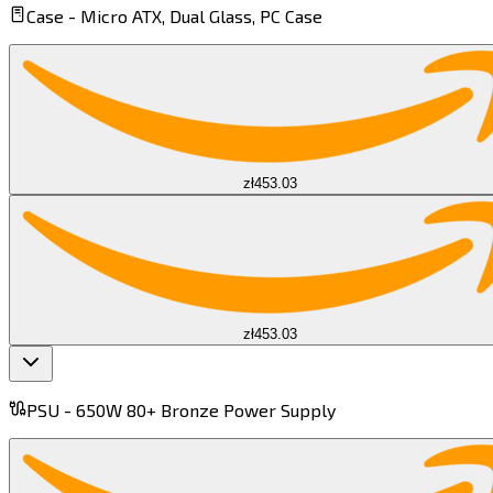
Case -
Micro ATX, Dual Glass, PC Case​​​​‌ ‍ ​‍​‍‌‍ ‌ ​‍‌‍‍‌‌‍‌ ‌‍‍‌‌‍ ‍​‍​‍​ ‍‍​‍​‍‌ ​ ‌‍​‌‌‍ ‍‌‍‍‌‌ ‌​‌ ‍‌​‍ ‍‌‍‍‌‌‍ ​‍​‍​‍ ​​‍​‍‌‍‍​‌ ​‍‌‍‌‌‌‍‌‍​‍​‍​ ‍‍​‍​‍​‍ ‌‍​‌‌‍‌​‌‍ ‌‌‍‍‌‌‍ ‍​‍ ‌‍‍‌‌‍ ‍‌ ‌​‌‍‌‌‌‍ ‍‌ ‌​​‍ ‌‍‌‌‌‍‌​‌‍‍‌‌ ‌​​‍ ‌‍ ‌‌‍ ‌‍‌​‌‍‌‌​ ‌‌ ​​‌ ​‍‌‍‌‌‌ ​ ‌‍‌‌‌‍ ‍‌ ‌​‌‍​‌‌ ‌​‌‍‍‌‌‍ ‌‍ ‍​ ‍ ‌‍‍‌‌‍‌​​ ‌​ ‌​​ ‌‍​ ‌‍‌‍​ ​ ​‌​ ​​‌‍​ ‌‍‌​​‍ ‌​ ‌​​ ‌ ​ ‌ ​ ‌ ​‍ ‌​ ‌​‌‍‌‍​ ‍‌​ ​ ​‍ ‌‌‍​‍‌‍‌‍​ ‌​‌‍​‍​‍ ‌‌‍​‌​ ‌​​ ‍​‌‍​ ​ ​ ‌‍​ ​ ‍‌​ ​​​ ‌‍​ ‌‌​ ​‌​ ‌ ​ ‍ ‌ ‌​‌ ‍‌‌ ​​‌‍‌‌​ ‌‌ ​​‌‍​ ‌‍​ ‌‍​‌‌ ​ ‌‍‌‌​ ‍ ‌ ​​‌‍​‌‌ ‌​‌‍‍​​ ‌‌‍ ‍‌‍​‌‌‍ ‌‌‍‌‌​ ‌‍​‍‌‍​‌‌ ​ ‌‍‌‌‌‌‌‌‌ ​‍‌‍ ​​ ‌​‍‌‌​ ​‍‌​‌‍‌‍​‌‌‍‌​‌‍ ‌‌‍‍‌‌‍ ‍​‍‌‍‌‍‍‌‌‍‌​​ ‌​ ‌​​ ‌‍​ ‌‍‌‍​ ​ ​‌​ ​​‌‍​ ‌‍‌​​‍ ‌​ ‌​​ ‌ ​ ‌ ​ ‌ ​‍ ‌​ ‌​‌‍‌‍​ ‍‌​ ​ ​‍ ‌‌‍​‍‌‍‌‍​ ‌​‌‍​‍​‍ ‌‌‍​‌​ ‌​​ ‍​‌‍​ ​ ​ ‌‍​ ​ ‍‌​ ​​​ ‌‍​ ‌‌​ ​‌​ ‌ ​‍‌‍‌ ‌​‌ ‍‌‌ ​​‌‍‌‌​ ‌‌ ​​‌‍​ ‌‍​ ‌‍​‌‌ ​ ‌‍‌‌​‍‌‍‌ ​​‌‍​‌‌ ‌​‌‍‍​​ ‌‌‍ ‍‌‍​‌‌‍ ‌‌‍‌‌​‍‌‍‌ ​​‌‍‌‌‌ ​‍‌ ​ ‌ ​​‌‍‌‌‌‍​ ‌ ‌​‌‍‍‌‌ ‌‍‌‍‌‌​ ‌‌ ​​‌ ‌‌‌‍​‍‌‍ ​‌‍‍‌‌ ​ ‌‍‍​‌‍‌‌‌‍‌​​‍​‍‌ ‌
zł453.03
zł453.03
PSU -
650W 80+ Bronze Power Supply​​​​‌ ‍ ​‍​‍‌‍ ‌ ​‍‌‍‍‌‌‍‌ ‌‍‍‌‌‍ ‍​‍​‍​ ‍‍​‍​‍‌ ​ ‌‍​‌‌‍ ‍‌‍‍‌‌ ‌​‌ ‍‌​‍ ‍‌‍‍‌‌‍ ​‍​‍​‍ ​​‍​‍‌‍‍​‌ ​‍‌‍‌‌‌‍‌‍​‍​‍​ ‍‍​‍​‍​‍ ‌‍​‌‌‍‌​‌‍ ‌‌‍‍‌‌‍ ‍​‍ ‌‍‍‌‌‍ ‍‌ ‌​‌‍‌‌‌‍ ‍‌ ‌​​‍ ‌‍‌‌‌‍‌​‌‍‍‌‌ ‌​​‍ ‌‍ ‌‌‍ ‌‍‌​‌‍‌‌​ ‌‌ ​​‌ ​‍‌‍‌‌‌ ​ ‌‍‌‌‌‍ ‍‌ ‌​‌‍​‌‌ ‌​‌‍‍‌‌‍ ‌‍ ‍​ ‍ ‌‍‍‌‌‍‌​​ ‌​ ‌‌​ ​‍​ ‍‌​ ‍​​ ​‍‌‍‌‌​ ‌​‌‍​‍​‍ ‌​ ‌ ‌‍‌​​ ‌ ​ ‌​​‍ ‌​ ‌​​ ‍‌‌‍​‍‌‍​‍​‍ ‌​ ‍‌​ ‍​​ ​‍​ ‌​​‍ ‌‌‍​‍​ ‌​​ ​‍‌‍‌​​ ​‍‌‍​ ‌‍‌​​ ‌​​ ‌‌​ ‌‍‌‍‌‍‌‍‌​​ ‍ ‌ ‌​‌ ‍‌‌ ​​‌‍‌‌​ ‌‌‌​​‌‌​ ‌‌‌‌​ ‍ ‌ ​​‌‍​‌‌ ‌​‌‍‍​​ ‌‌‍ ‍‌‍​‌‌‍ ‌‌‍‌‌​ ‌‍​‍‌‍​‌‌ ​ ‌‍‌‌‌‌‌‌‌ ​‍‌‍ ​​ ‌​‍‌‌​ ​‍‌​‌‍‌‍​‌‌‍‌​‌‍ ‌‌‍‍‌‌‍ ‍​‍‌‍‌‍‍‌‌‍‌​​ ‌​ ‌‌​ ​‍​ ‍‌​ ‍​​ ​‍‌‍‌‌​ ‌​‌‍​‍​‍ ‌​ ‌ ‌‍‌​​ ‌ ​ ‌​​‍ ‌​ ‌​​ ‍‌‌‍​‍‌‍​‍​‍ ‌​ ‍‌​ ‍​​ ​‍​ ‌​​‍ ‌‌‍​‍​ ‌​​ ​‍‌‍‌​​ ​‍‌‍​ ‌‍‌​​ ‌​​ ‌‌​ ‌‍‌‍‌‍‌‍‌​​‍‌‍‌ ‌​‌ ‍‌‌ ​​‌‍‌‌​ ‌‌‌​​‌‌​ ‌‌‌‌​‍‌‍‌ ​​‌‍​‌‌ ‌​‌‍‍​​ ‌‌‍ ‍‌‍​‌‌‍ ‌‌‍‌‌​‍‌‍‌ ​​‌‍‌‌‌ ​‍‌ ​ ‌ ​​‌‍‌‌‌‍​ ‌ ‌​‌‍‍‌‌ ‌‍‌‍‌‌​ ‌‌ ​​‌ ‌‌‌‍​‍‌‍ ​‌‍‍‌‌ ​ ‌‍‍​‌‍‌‌‌‍‌​​‍​‍‌ ‌