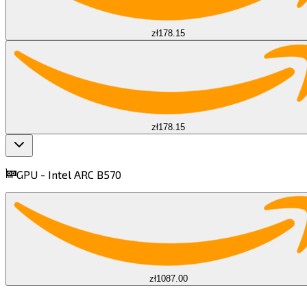
zł178.15
zł178.15
GPU -
Intel ARC B570​​​​‌ ‍ ​‍​‍‌‍ ‌ ​‍‌‍‍‌‌‍‌ ‌‍‍‌‌‍ ‍​‍​‍​ ‍‍​‍​‍‌ ​ ‌‍​‌‌‍ ‍‌‍‍‌‌ ‌​‌ ‍‌​‍ ‍‌‍‍‌‌‍ ​‍​‍​‍ ​​‍​‍‌‍‍​‌ ​‍‌‍‌‌‌‍‌‍​‍​‍​ ‍‍​‍​‍​‍ ‌‍​‌‌‍‌​‌‍ ‌‌‍‍‌‌‍ ‍​‍ ‌‍‍‌‌‍ ‍‌ ‌​‌‍‌‌‌‍ ‍‌ ‌​​‍ ‌‍‌‌‌‍‌​‌‍‍‌‌ ‌​​‍ ‌‍ ‌‌‍ ‌‍‌​‌‍‌‌​ ‌‌ ​​‌ ​‍‌‍‌‌‌ ​ ‌‍‌‌‌‍ ‍‌ ‌​‌‍​‌‌ ‌​‌‍‍‌‌‍ ‌‍ ‍​ ‍ ‌‍‍‌‌‍‌​​ ‌​ ​‍‌‍‌‍‌‍​ ‌‍​‍​ ‍‌‌‍‌‍​ ​‍‌‍‌​​‍ ‌​ ‍‌​ ‌ ​ ​‍​ ‌‍​‍ ‌​ ‌​​ ​‍​ ​​​ ‌‌​‍ ‌‌‍​‌​ ​‌​ ‍‌​ ‌ ​‍ ‌‌‍‌​​ ‌ ‌‍​‌‌‍​‌​ ‌‌​ ​‌​ ​‍​ ‌​​ ‌ ​ ​‌​ ‍‌​ ​‍​ ‍ ‌ ‌​‌ ‍‌‌ ​​‌‍‌‌​ ‌‌‍‌ ‌ ​​‌ ‌‌​ ‍ ‌ ​​‌‍​‌‌ ‌​‌‍‍​​ ‌‌‍ ‍‌‍​‌‌‍ ‌‌‍‌‌​ ‌‍​‍‌‍​‌‌ ​ ‌‍‌‌‌‌‌‌‌ ​‍‌‍ ​​ ‌​‍‌‌​ ​‍‌​‌‍‌‍​‌‌‍‌​‌‍ ‌‌‍‍‌‌‍ ‍​‍‌‍‌‍‍‌‌‍‌​​ ‌​ ​‍‌‍‌‍‌‍​ ‌‍​‍​ ‍‌‌‍‌‍​ ​‍‌‍‌​​‍ ‌​ ‍‌​ ‌ ​ ​‍​ ‌‍​‍ ‌​ ‌​​ ​‍​ ​​​ ‌‌​‍ ‌‌‍​‌​ ​‌​ ‍‌​ ‌ ​‍ ‌‌‍‌​​ ‌ ‌‍​‌‌‍​‌​ ‌‌​ ​‌​ ​‍​ ‌​​ ‌ ​ ​‌​ ‍‌​ ​‍​‍‌‍‌ ‌​‌ ‍‌‌ ​​‌‍‌‌​ ‌‌‍‌ ‌ ​​‌ ‌‌​‍‌‍‌ ​​‌‍​‌‌ ‌​‌‍‍​​ ‌‌‍ ‍‌‍​‌‌‍ ‌‌‍‌‌​‍‌‍‌ ​​‌‍‌‌‌ ​‍‌ ​ ‌ ​​‌‍‌‌‌‍​ ‌ ‌​‌‍‍‌‌ ‌‍‌‍‌‌​ ‌‌ ​​‌ ‌‌‌‍​‍‌‍ ​‌‍‍‌‌ ​ ‌‍‍​‌‍‌‌‌‍‌​​‍​‍‌ ‌
find more on
cpus.gg
zł1087.00