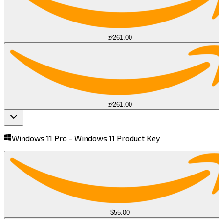
zł261.00
zł261.00
Windows 11 Pro -
Windows 11 Product Key​​​​‌ ‍ ​‍​‍‌‍ ‌ ​‍‌‍‍‌‌‍‌ ‌‍‍‌‌‍ ‍​‍​‍​ ‍‍​‍​‍‌ ​ ‌‍​‌‌‍ ‍‌‍‍‌‌ ‌​‌ ‍‌​‍ ‍‌‍‍‌‌‍ ​‍​‍​‍ ​​‍​‍‌‍‍​‌ ​‍‌‍‌‌‌‍‌‍​‍​‍​ ‍‍​‍​‍​‍ ‌‍​‌‌‍‌​‌‍ ‌‌‍‍‌‌‍ ‍​‍ ‌‍‍‌‌‍ ‍‌ ‌​‌‍‌‌‌‍ ‍‌ ‌​​‍ ‌‍‌‌‌‍‌​‌‍‍‌‌ ‌​​‍ ‌‍ ‌‌‍ ‌‍‌​‌‍‌‌​ ‌‌ ​​‌ ​‍‌‍‌‌‌ ​ ‌‍‌‌‌‍ ‍‌ ‌​‌‍​‌‌ ‌​‌‍‍‌‌‍ ‌‍ ‍​ ‍ ‌‍‍‌‌‍‌​​ ‌​ ​​​ ‌‍​ ‌‍​ ‍‌​ ​​​ ‌ ‌‍‌‍‌‍​ ​‍ ‌​ ‍‌‌‍‌‍​ ‌‍​ ‌‍​‍ ‌​ ‌​​ ​​‌‍‌‍​ ‍‌​‍ ‌‌‍​‌​ ​ ​ ​ ‌‍‌‍​‍ ‌‌‍‌‍​ ‌‌​ ​‌​ ​‍‌‍‌‌​ ​‍​ ‌‌‌‍‌‍‌‍​‌‌‍​ ‌‍‌‌​ ‍‌​ ‍ ‌ ‌​‌ ‍‌‌ ​​‌‍‌‌​ ‌‌‍ ‌ ‌​‌‍‍​‌‍‌‌‌ ​‍​ ‍ ‌ ​​‌‍​‌‌ ‌​‌‍‍​​ ‌‌‍ ‍‌‍​‌‌‍ ‌‌‍‌‌​ ‌‍​‍‌‍​‌‌ ​ ‌‍‌‌‌‌‌‌‌ ​‍‌‍ ​​ ‌​‍‌‌​ ​‍‌​‌‍‌‍​‌‌‍‌​‌‍ ‌‌‍‍‌‌‍ ‍​‍‌‍‌‍‍‌‌‍‌​​ ‌​ ​​​ ‌‍​ ‌‍​ ‍‌​ ​​​ ‌ ‌‍‌‍‌‍​ ​‍ ‌​ ‍‌‌‍‌‍​ ‌‍​ ‌‍​‍ ‌​ ‌​​ ​​‌‍‌‍​ ‍‌​‍ ‌‌‍​‌​ ​ ​ ​ ‌‍‌‍​‍ ‌‌‍‌‍​ ‌‌​ ​‌​ ​‍‌‍‌‌​ ​‍​ ‌‌‌‍‌‍‌‍​‌‌‍​ ‌‍‌‌​ ‍‌​‍‌‍‌ ‌​‌ ‍‌‌ ​​‌‍‌‌​ ‌‌‍ ‌ ‌​‌‍‍​‌‍‌‌‌ ​‍​‍‌‍‌ ​​‌‍​‌‌ ‌​‌‍‍​​ ‌‌‍ ‍‌‍​‌‌‍ ‌‌‍‌‌​‍‌‍‌ ​​‌‍‌‌‌ ​‍‌ ​ ‌ ​​‌‍‌‌‌‍​ ‌ ‌​‌‍‍‌‌ ‌‍‌‍‌‌​ ‌‌ ​​‌ ‌‌‌‍​‍‌‍ ​‌‍‍‌‌ ​ ‌‍‍​‌‍‌‌‌‍‌​​‍​‍‌ ‌
$55.00