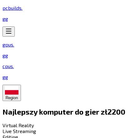
pcbuilds
.
gg
gpus
.
gg
cpus
.
gg
Region
Najlepszy komputer do gier zł2200​​​​‌ ‍ ​‍​‍‌‍ ‌ ​‍‌‍‍‌‌‍‌ ‌‍‍‌‌‍ ‍​‍​‍​ ‍‍​‍​‍‌ ​ ‌‍​‌‌‍ ‍‌‍‍‌‌ ‌​‌ ‍‌​‍ ‍‌‍‍‌‌‍ ​‍​‍​‍ ​​‍​‍‌‍‍​‌ ​‍‌‍‌‌‌‍‌‍​‍​‍​ ‍‍​‍​‍​‍ ‌‍​‌‌‍‌​‌‍ ‌‌‍‍‌‌‍ ‍​‍ ‌‍‍‌‌‍ ‍‌ ‌​‌‍‌‌‌‍ ‍‌ ‌​​‍ ‌‍‌‌‌‍‌​‌‍‍‌‌ ‌​​‍ ‌‍ ‌‌‍ ‌‍‌​‌‍‌‌​ ‌‌ ​​‌ ​‍‌‍‌‌‌ ​ ‌‍‌‌‌‍ ‍‌ ‌​‌‍​‌‌ ‌​‌‍‍‌‌‍ ‌‍ ‍​ ‍ ‌‍‍‌‌‍‌​​ ‌‌‍‌​​ ‍​​ ​​​ ‍​​ ​‌​ ‍​‌‍​ ​ ‌ ​‍ ‌​ ‌‌‌‍‌‍‌‍‌​​ ‍‌​‍ ‌​ ‌​​ ‌​​ ​‌​ ‍‌​‍ ‌‌‍​‍​ ‌‌​ ‌ ‌‍​ ​‍ ‌‌‍‌​‌‍‌​‌‍​‍‌‍​‌​ ‍‌‌‍‌‌‌‍‌‍‌‍‌‍‌‍​‌​ ​‌​ ‍‌​ ‌‍​ ‍ ‌ ‌​‌ ‍‌‌ ​​‌‍‌‌​ ‌‌‍​‍‌ ‌‌‌‍‍‌‌‍ ​‌‍‌​​ ‍ ‌ ​​‌‍​‌‌ ‌​‌‍‍​​ ‌‌‍‍‌​ ​‌​ ‍​‌‍ ‍‌‌ ‌‍ ‍‌‍​‌‌‍ ‌‌‍‌‌​‍‌‌​ ‌‌‌​​‍‌‌ ‌‍‍ ‌‍‌‌‌ ‍‌​‍‌‌​ ​ ‌​‌​​‍‌‌​ ​ ‌​‌​​‍‌‌​ ​‍​ ​‍‌ ​​‌‍ ​​‍‌‌​ ​‍​ ​‍​‍‌‌​ ‌‌‌​‌​​‍ ‍‌ ‌‍‌‍​‌‌‍ ​‌ ‌‌‌‍‌‌​ ‌‍​‍‌‍​‌‌ ​ ‌‍‌‌‌‌‌‌‌ ​‍‌‍ ​​ ‌​‍‌‌​ ​‍‌​‌‍‌‍​‌‌‍‌​‌‍ ‌‌‍‍‌‌‍ ‍​‍‌‍‌‍‍‌‌‍‌​​ ‌‌‍‌​​ ‍​​ ​​​ ‍​​ ​‌​ ‍​‌‍​ ​ ‌ ​‍ ‌​ ‌‌‌‍‌‍‌‍‌​​ ‍‌​‍ ‌​ ‌​​ ‌​​ ​‌​ ‍‌​‍ ‌‌‍​‍​ ‌‌​ ‌ ‌‍​ ​‍ ‌‌‍‌​‌‍‌​‌‍​‍‌‍​‌​ ‍‌‌‍‌‌‌‍‌‍‌‍‌‍‌‍​‌​ ​‌​ ‍‌​ ‌‍​‍‌‍‌ ‌​‌ ‍‌‌ ​​‌‍‌‌​ ‌‌‍​‍‌ ‌‌‌‍‍‌‌‍ ​‌‍‌​​‍‌‍‌ ​​‌‍​‌‌ ‌​‌‍‍​​ ‌‌‍‍‌​ ​‌​ ‍​‌‍ ‍‌‌ ‌‍ ‍‌‍​‌‌‍ ‌‌‍‌‌​‍‌‌​ ‌‌‌​​‍‌‌ ‌‍‍ ‌‍‌‌‌ ‍‌​‍‌‌​ ​ ‌​‌​​‍‌‌​ ​ ‌​‌​​‍‌‌​ ​‍​ ​‍‌ ​​‌‍ ​​‍‌‌​ ​‍​ ​‍​‍‌‌​ ‌‌‌​‌​​‍ ‍‌ ‌‍‌‍​‌‌‍ ​‌ ‌‌‌‍‌‌​‍‌‍‌ ​​‌‍‌‌‌ ​‍‌ ​ ‌ ​​‌‍‌‌‌‍​ ‌ ‌​‌‍‍‌‌ ‌‍‌‍‌‌​ ‌‌ ​​‌ ‌‌‌‍​‍‌‍ ​‌‍‍‌‌ ​ ‌‍‍​‌‍‌‌‌‍‌​​‍​‍‌ ‌
Virtual Reality​​​​‌ ‍ ​‍​‍‌‍ ‌ ​‍‌‍‍‌‌‍‌ ‌‍‍‌‌‍ ‍​‍​‍​ ‍‍​‍​‍‌ ​ ‌‍​‌‌‍ ‍‌‍‍‌‌ ‌​‌ ‍‌​‍ ‍‌‍‍‌‌‍ ​‍​‍​‍ ​​‍​‍‌‍‍​‌ ​‍‌‍‌‌‌‍‌‍​‍​‍​ ‍‍​‍​‍​‍ ‌‍​‌‌‍‌​‌‍ ‌‌‍‍‌‌‍ ‍​‍ ‌‍‍‌‌‍ ‍‌ ‌​‌‍‌‌‌‍ ‍‌ ‌​​‍ ‌‍‌‌‌‍‌​‌‍‍‌‌ ‌​​‍ ‌‍ ‌‌‍ ‌‍‌​‌‍‌‌​ ‌‌ ​​‌ ​‍‌‍‌‌‌ ​ ‌‍‌‌‌‍ ‍‌ ‌​‌‍​‌‌ ‌​‌‍‍‌‌‍ ‌‍ ‍​ ‍ ‌‍‍‌‌‍‌​​ ‌​ ​‌​ ​‌‌‍​‌​ ‍‌‌‍‌‌‌‍​‍​ ‌ ​ ​‍​‍ ‌​ ‌​‌‍‌​​ ​‍​ ‌​​‍ ‌​ ‌​​ ​​‌‍‌​​ ​‍​‍ ‌‌‍​‌‌‍​‌‌‍‌​‌‍​‌​‍ ‌‌‍‌‍‌‍‌​‌‍​‍​ ‍‌​ ‌ ​ ‌‍‌‍​‌​ ‌ ‌‍​‍​ ‍​​ ‍‌‌‍‌‍​ ‍ ‌ ‌​‌ ‍‌‌ ​​‌‍‌‌​ ‌‌ ‌​‌‍​‌‌‍‌ ​ ‍ ‌ ​​‌‍​‌‌ ‌​‌‍‍​​ ‌‌‍ ‍‌‍​‌‌‍ ‌‌‍‌‌​ ‌‍​‍‌‍​‌‌ ​ ‌‍‌‌‌‌‌‌‌ ​‍‌‍ ​​ ‌​‍‌‌​ ​‍‌​‌‍‌‍​‌‌‍‌​‌‍ ‌‌‍‍‌‌‍ ‍​‍‌‍‌‍‍‌‌‍‌​​ ‌​ ​‌​ ​‌‌‍​‌​ ‍‌‌‍‌‌‌‍​‍​ ‌ ​ ​‍​‍ ‌​ ‌​‌‍‌​​ ​‍​ ‌​​‍ ‌​ ‌​​ ​​‌‍‌​​ ​‍​‍ ‌‌‍​‌‌‍​‌‌‍‌​‌‍​‌​‍ ‌‌‍‌‍‌‍‌​‌‍​‍​ ‍‌​ ‌ ​ ‌‍‌‍​‌​ ‌ ‌‍​‍​ ‍​​ ‍‌‌‍‌‍​‍‌‍‌ ‌​‌ ‍‌‌ ​​‌‍‌‌​ ‌‌ ‌​‌‍​‌‌‍‌ ​‍‌‍‌ ​​‌‍​‌‌ ‌​‌‍‍​​ ‌‌‍ ‍‌‍​‌‌‍ ‌‌‍‌‌​‍‌‍‌ ​​‌‍‌‌‌ ​‍‌ ​ ‌ ​​‌‍‌‌‌‍​ ‌ ‌​‌‍‍‌‌ ‌‍‌‍‌‌​ ‌‌ ​​‌ ‌‌‌‍​‍‌‍ ​‌‍‍‌‌ ​ ‌‍‍​‌‍‌‌‌‍‌​​‍​‍‌ ‌
Live Streaming​​​​‌ ‍ ​‍​‍‌‍ ‌ ​‍‌‍‍‌‌‍‌ ‌‍‍‌‌‍ ‍​‍​‍​ ‍‍​‍​‍‌ ​ ‌‍​‌‌‍ ‍‌‍‍‌‌ ‌​‌ ‍‌​‍ ‍‌‍‍‌‌‍ ​‍​‍​‍ ​​‍​‍‌‍‍​‌ ​‍‌‍‌‌‌‍‌‍​‍​‍​ ‍‍​‍​‍​‍ ‌‍​‌‌‍‌​‌‍ ‌‌‍‍‌‌‍ ‍​‍ ‌‍‍‌‌‍ ‍‌ ‌​‌‍‌‌‌‍ ‍‌ ‌​​‍ ‌‍‌‌‌‍‌​‌‍‍‌‌ ‌​​‍ ‌‍ ‌‌‍ ‌‍‌​‌‍‌‌​ ‌‌ ​​‌ ​‍‌‍‌‌‌ ​ ‌‍‌‌‌‍ ‍‌ ‌​‌‍​‌‌ ‌​‌‍‍‌‌‍ ‌‍ ‍​ ‍ ‌‍‍‌‌‍‌​​ ‌​ ​‌‌‍​‍​ ‌‍‌‍​‌‌‍​ ​ ​‌‌‍​‍​ ​‍​‍ ‌‌‍‌​​ ‌ ​ ‍​​ ‌‍​‍ ‌​ ‌​​ ‍​‌‍‌‌​ ‍‌​‍ ‌‌‍​‍​ ​‌‌‍‌‌‌‍‌​​‍ ‌​ ​​‌‍​‍​ ‍‌​ ‌ ‌‍​‍‌‍‌​​ ‌ ​ ‌ ​ ​‌‌‍‌​​ ​​‌‍‌​​ ‍ ‌ ‌​‌ ‍‌‌ ​​‌‍‌‌​ ‌‌ ‌​‌‍​‌‌‍‌ ​ ‍ ‌ ​​‌‍​‌‌ ‌​‌‍‍​​ ‌‌‍ ‍‌‍​‌‌‍ ‌‌‍‌‌​ ‌‍​‍‌‍​‌‌ ​ ‌‍‌‌‌‌‌‌‌ ​‍‌‍ ​​ ‌​‍‌‌​ ​‍‌​‌‍‌‍​‌‌‍‌​‌‍ ‌‌‍‍‌‌‍ ‍​‍‌‍‌‍‍‌‌‍‌​​ ‌​ ​‌‌‍​‍​ ‌‍‌‍​‌‌‍​ ​ ​‌‌‍​‍​ ​‍​‍ ‌‌‍‌​​ ‌ ​ ‍​​ ‌‍​‍ ‌​ ‌​​ ‍​‌‍‌‌​ ‍‌​‍ ‌‌‍​‍​ ​‌‌‍‌‌‌‍‌​​‍ ‌​ ​​‌‍​‍​ ‍‌​ ‌ ‌‍​‍‌‍‌​​ ‌ ​ ‌ ​ ​‌‌‍‌​​ ​​‌‍‌​​‍‌‍‌ ‌​‌ ‍‌‌ ​​‌‍‌‌​ ‌‌ ‌​‌‍​‌‌‍‌ ​‍‌‍‌ ​​‌‍​‌‌ ‌​‌‍‍​​ ‌‌‍ ‍‌‍​‌‌‍ ‌‌‍‌‌​‍‌‍‌ ​​‌‍‌‌‌ ​‍‌ ​ ‌ ​​‌‍‌‌‌‍​ ‌ ‌​‌‍‍‌‌ ‌‍‌‍‌‌​ ‌‌ ​​‌ ‌‌‌‍​‍‌‍ ​‌‍‍‌‌ ​ ‌‍‍​‌‍‌‌‌‍‌​​‍​‍‌ ‌
Editing​​​​‌ ‍ ​‍​‍‌‍ ‌ ​‍‌‍‍‌‌‍‌ ‌‍‍‌‌‍ ‍​‍​‍​ ‍‍​‍​‍‌ ​ ‌‍​‌‌‍ ‍‌‍‍‌‌ ‌​‌ ‍‌​‍ ‍‌‍‍‌‌‍ ​‍​‍​‍ ​​‍​‍‌‍‍​‌ ​‍‌‍‌‌‌‍‌‍​‍​‍​ ‍‍​‍​‍​‍ ‌‍​‌‌‍‌​‌‍ ‌‌‍‍‌‌‍ ‍​‍ ‌‍‍‌‌‍ ‍‌ ‌​‌‍‌‌‌‍ ‍‌ ‌​​‍ ‌‍‌‌‌‍‌​‌‍‍‌‌ ‌​​‍ ‌‍ ‌‌‍ ‌‍‌​‌‍‌‌​ ‌‌ ​​‌ ​‍‌‍‌‌‌ ​ ‌‍‌‌‌‍ ‍‌ ‌​‌‍​‌‌ ‌​‌‍‍‌‌‍ ‌‍ ‍​ ‍ ‌‍‍‌‌‍‌​​ ‌‌‍‌​​ ‌ ‌‍​‍‌‍‌​​ ​‌‌‍​ ​ ‌‍​ ‌​​‍ ‌​ ​‍​ ‌ ​ ‌​​ ‍‌​‍ ‌​ ‌​​ ​‍​ ​ ​ ‍‌​‍ ‌​ ‍​​ ​​​ ‌​‌‍‌‍​‍ ‌​ ‌‍‌‍‌‍‌‍​ ​ ‌‌​ ‌‌‌‍‌​​ ​‌​ ‌ ‌‍​‍‌‍​‍‌‍‌‌​ ​‌​ ‍ ‌ ‌​‌ ‍‌‌ ​​‌‍‌‌​ ‌‌ ‌​‌‍​‌‌‍‌ ​ ‍ ‌ ​​‌‍​‌‌ ‌​‌‍‍​​ ‌‌‍ ‍‌‍​‌‌‍ ‌‌‍‌‌​ ‌‍​‍‌‍​‌‌ ​ ‌‍‌‌‌‌‌‌‌ ​‍‌‍ ​​ ‌​‍‌‌​ ​‍‌​‌‍‌‍​‌‌‍‌​‌‍ ‌‌‍‍‌‌‍ ‍​‍‌‍‌‍‍‌‌‍‌​​ ‌‌‍‌​​ ‌ ‌‍​‍‌‍‌​​ ​‌‌‍​ ​ ‌‍​ ‌​​‍ ‌​ ​‍​ ‌ ​ ‌​​ ‍‌​‍ ‌​ ‌​​ ​‍​ ​ ​ ‍‌​‍ ‌​ ‍​​ ​​​ ‌​‌‍‌‍​‍ ‌​ ‌‍‌‍‌‍‌‍​ ​ ‌‌​ ‌‌‌‍‌​​ ​‌​ ‌ ‌‍​‍‌‍​‍‌‍‌‌​ ​‌​‍‌‍‌ ‌​‌ ‍‌‌ ​​‌‍‌‌​ ‌‌ ‌​‌‍​‌‌‍‌ ​‍‌‍‌ ​​‌‍​‌‌ ‌​‌‍‍​​ ‌‌‍ ‍‌‍​‌‌‍ ‌‌‍‌‌​‍‌‍‌ ​​‌‍‌‌‌ ​‍‌ ​ ‌ ​​‌‍‌‌‌‍​ ‌ ‌​‌‍‍‌‌ ‌‍‌‍‌‌​ ‌‌ ​​‌ ‌‌‌‍​‍‌‍ ​‌‍‍‌‌ ​ ‌‍‍​‌‍‌‌‌‍‌​​‍​‍‌ ‌