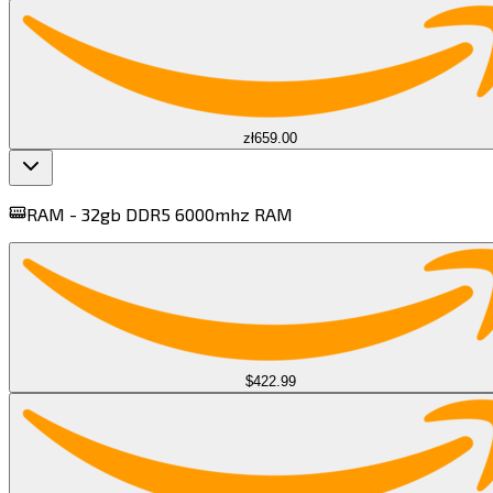
zł659.00
RAM -
32gb DDR5 6000mhz RAM​​​​‌ ‍ ​‍​‍‌‍ ‌ ​‍‌‍‍‌‌‍‌ ‌‍‍‌‌‍ ‍​‍​‍​ ‍‍​‍​‍‌ ​ ‌‍​‌‌‍ ‍‌‍‍‌‌ ‌​‌ ‍‌​‍ ‍‌‍‍‌‌‍ ​‍​‍​‍ ​​‍​‍‌‍‍​‌ ​‍‌‍‌‌‌‍‌‍​‍​‍​ ‍‍​‍​‍​‍ ‌‍​‌‌‍‌​‌‍ ‌‌‍‍‌‌‍ ‍​‍ ‌‍‍‌‌‍ ‍‌ ‌​‌‍‌‌‌‍ ‍‌ ‌​​‍ ‌‍‌‌‌‍‌​‌‍‍‌‌ ‌​​‍ ‌‍ ‌‌‍ ‌‍‌​‌‍‌‌​ ‌‌ ​​‌ ​‍‌‍‌‌‌ ​ ‌‍‌‌‌‍ ‍‌ ‌​‌‍​‌‌ ‌​‌‍‍‌‌‍ ‌‍ ‍​ ‍ ‌‍‍‌‌‍‌​​ ‌​ ​ ​ ‌ ‌‍​ ‌‍​‍​ ‍‌‌‍​‌​ ‌‍​ ‍​​‍ ‌​ ​ ​ ​ ​ ‌​‌‍‌‌​‍ ‌​ ‌​​ ​‍‌‍​‌​ ‍‌​‍ ‌‌‍​‍‌‍​‌‌‍​‌‌‍​‌​‍ ‌​ ‌‍​ ‌ ‌‍​ ‌‍​ ​ ‍‌​ ‍‌​ ‌‌‌‍‌​‌‍​‌​ ​‍​ ​ ‌‍​ ​ ‍ ‌ ‌​‌ ‍‌‌ ​​‌‍‌‌​ ‌‌ ​‍‌‍​‌‌‍ ‌​ ‍ ‌ ​​‌‍​‌‌ ‌​‌‍‍​​ ‌‌‍ ‍‌‍​‌‌‍ ‌‌‍‌‌​ ‌‍​‍‌‍​‌‌ ​ ‌‍‌‌‌‌‌‌‌ ​‍‌‍ ​​ ‌​‍‌‌​ ​‍‌​‌‍‌‍​‌‌‍‌​‌‍ ‌‌‍‍‌‌‍ ‍​‍‌‍‌‍‍‌‌‍‌​​ ‌​ ​ ​ ‌ ‌‍​ ‌‍​‍​ ‍‌‌‍​‌​ ‌‍​ ‍​​‍ ‌​ ​ ​ ​ ​ ‌​‌‍‌‌​‍ ‌​ ‌​​ ​‍‌‍​‌​ ‍‌​‍ ‌‌‍​‍‌‍​‌‌‍​‌‌‍​‌​‍ ‌​ ‌‍​ ‌ ‌‍​ ‌‍​ ​ ‍‌​ ‍‌​ ‌‌‌‍‌​‌‍​‌​ ​‍​ ​ ‌‍​ ​‍‌‍‌ ‌​‌ ‍‌‌ ​​‌‍‌‌​ ‌‌ ​‍‌‍​‌‌‍ ‌​‍‌‍‌ ​​‌‍​‌‌ ‌​‌‍‍​​ ‌‌‍ ‍‌‍​‌‌‍ ‌‌‍‌‌​‍‌‍‌ ​​‌‍‌‌‌ ​‍‌ ​ ‌ ​​‌‍‌‌‌‍​ ‌ ‌​‌‍‍‌‌ ‌‍‌‍‌‌​ ‌‌ ​​‌ ‌‌‌‍​‍‌‍ ​‌‍‍‌‌ ​ ‌‍‍​‌‍‌‌‌‍‌​​‍​‍‌ ‌
$422.99