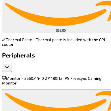
$55.00
Thermal Paste -
Thermal paste is included with the CPU
cooler
Peripherals
Monitor -
2560x1440 27" 180Hz IPS Freesync Gaming
Monitor​​​​‌ ‍ ​‍​‍‌‍ ‌ ​‍‌‍‍‌‌‍‌ ‌‍‍‌‌‍ ‍​‍​‍​ ‍‍​‍​‍‌ ​ ‌‍​‌‌‍ ‍‌‍‍‌‌ ‌​‌ ‍‌​‍ ‍‌‍‍‌‌‍ ​‍​‍​‍ ​​‍​‍‌‍‍​‌ ​‍‌‍‌‌‌‍‌‍​‍​‍​ ‍‍​‍​‍​‍ ‌‍​‌‌‍‌​‌‍ ‌‌‍‍‌‌‍ ‍​‍ ‌‍‍‌‌‍ ‍‌ ‌​‌‍‌‌‌‍ ‍‌ ‌​​‍ ‌‍‌‌‌‍‌​‌‍‍‌‌ ‌​​‍ ‌‍ ‌‌‍ ‌‍‌​‌‍‌‌​ ‌‌ ​​‌ ​‍‌‍‌‌‌ ​ ‌‍‌‌‌‍ ‍‌ ‌​‌‍​‌‌ ‌​‌‍‍‌‌‍ ‌‍ ‍​ ‍ ‌‍‍‌‌‍‌​​ ‌​ ​‍​ ‍‌‌‍‌‍​ ​‍​ ​‍​ ‍​‌‍‌​‌‍‌‍​‍ ‌​ ‌​​ ‍‌‌‍‌‌​ ​​​‍ ‌​ ‌​‌‍‌‍​ ​‍‌‍‌‍​‍ ‌​ ‍​​ ‌​​ ‌‌​ ‌​​‍ ‌‌‍‌‌​ ‌​​ ‌‍​ ​‌‌‍​ ​ ‍‌​ ‌‍​ ​ ​ ​‌​ ‍​​ ‌​​ ‌‌​ ‍ ‌ ‌​‌ ‍‌‌ ​​‌‍‌‌​ ‌‌‍ ‌‌‍ ‌‍ ‍‌‍‍‌‌ ‌​‌‍ ‌ ​‍​ ‍ ‌ ​​‌‍​‌‌ ‌​‌‍‍​​ ‌‌‍ ‍‌‍​‌‌‍ ‌‌‍‌‌​ ‌‍​‍‌‍​‌‌ ​ ‌‍‌‌‌‌‌‌‌ ​‍‌‍ ​​ ‌​‍‌‌​ ​‍‌​‌‍‌‍​‌‌‍‌​‌‍ ‌‌‍‍‌‌‍ ‍​‍‌‍‌‍‍‌‌‍‌​​ ‌​ ​‍​ ‍‌‌‍‌‍​ ​‍​ ​‍​ ‍​‌‍‌​‌‍‌‍​‍ ‌​ ‌​​ ‍‌‌‍‌‌​ ​​​‍ ‌​ ‌​‌‍‌‍​ ​‍‌‍‌‍​‍ ‌​ ‍​​ ‌​​ ‌‌​ ‌​​‍ ‌‌‍‌‌​ ‌​​ ‌‍​ ​‌‌‍​ ​ ‍‌​ ‌‍​ ​ ​ ​‌​ ‍​​ ‌​​ ‌‌​‍‌‍‌ ‌​‌ ‍‌‌ ​​‌‍‌‌​ ‌‌‍ ‌‌‍ ‌‍ ‍‌‍‍‌‌ ‌​‌‍ ‌ ​‍​‍‌‍‌ ​​‌‍​‌‌ ‌​‌‍‍​​ ‌‌‍ ‍‌‍​‌‌‍ ‌‌‍‌‌​‍‌‍‌ ​​‌‍‌‌‌ ​‍‌ ​ ‌ ​​‌‍‌‌‌‍​ ‌ ‌​‌‍‍‌‌ ‌‍‌‍‌‌​ ‌‌ ​​‌ ‌‌‌‍​‍‌‍ ​‌‍‍‌‌ ​ ‌‍‍​‌‍‌‌‌‍‌​​‍​‍‌ ‌