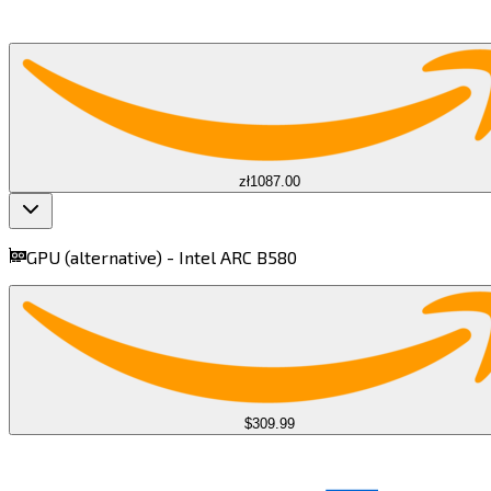
zł1087.00
GPU (alternative) -
Intel ARC B580​​​​‌ ‍ ​‍​‍‌‍ ‌ ​‍‌‍‍‌‌‍‌ ‌‍‍‌‌‍ ‍​‍​‍​ ‍‍​‍​‍‌ ​ ‌‍​‌‌‍ ‍‌‍‍‌‌ ‌​‌ ‍‌​‍ ‍‌‍‍‌‌‍ ​‍​‍​‍ ​​‍​‍‌‍‍​‌ ​‍‌‍‌‌‌‍‌‍​‍​‍​ ‍‍​‍​‍​‍ ‌‍​‌‌‍‌​‌‍ ‌‌‍‍‌‌‍ ‍​‍ ‌‍‍‌‌‍ ‍‌ ‌​‌‍‌‌‌‍ ‍‌ ‌​​‍ ‌‍‌‌‌‍‌​‌‍‍‌‌ ‌​​‍ ‌‍ ‌‌‍ ‌‍‌​‌‍‌‌​ ‌‌ ​​‌ ​‍‌‍‌‌‌ ​ ‌‍‌‌‌‍ ‍‌ ‌​‌‍​‌‌ ‌​‌‍‍‌‌‍ ‌‍ ‍​ ‍ ‌‍‍‌‌‍‌​​ ‌‌‍‌‍​ ​​‌‍​‌​ ‍‌​ ​​​ ‌​​ ​‌‌‍​ ​‍ ‌​ ‌​‌‍‌‌​ ‌‌‌‍‌​​‍ ‌​ ‌​‌‍‌​‌‍‌​​ ‌​​‍ ‌‌‍​‍​ ‌ ‌‍‌‍​ ​‌​‍ ‌‌‍​ ​ ​‌​ ‌‍​ ‍​‌‍‌​​ ‌‌‌‍‌‌​ ‌‌​ ‍‌​ ​​​ ​​​ ​‌​ ‍ ‌ ‌​‌ ‍‌‌ ​​‌‍‌‌​ ‌‌‍‌ ‌ ​​‌ ‌‌​ ‍ ‌ ​​‌‍​‌‌ ‌​‌‍‍​​ ‌‌‍ ‍‌‍​‌‌‍ ‌‌‍‌‌​ ‌‍​‍‌‍​‌‌ ​ ‌‍‌‌‌‌‌‌‌ ​‍‌‍ ​​ ‌​‍‌‌​ ​‍‌​‌‍‌‍​‌‌‍‌​‌‍ ‌‌‍‍‌‌‍ ‍​‍‌‍‌‍‍‌‌‍‌​​ ‌‌‍‌‍​ ​​‌‍​‌​ ‍‌​ ​​​ ‌​​ ​‌‌‍​ ​‍ ‌​ ‌​‌‍‌‌​ ‌‌‌‍‌​​‍ ‌​ ‌​‌‍‌​‌‍‌​​ ‌​​‍ ‌‌‍​‍​ ‌ ‌‍‌‍​ ​‌​‍ ‌‌‍​ ​ ​‌​ ‌‍​ ‍​‌‍‌​​ ‌‌‌‍‌‌​ ‌‌​ ‍‌​ ​​​ ​​​ ​‌​‍‌‍‌ ‌​‌ ‍‌‌ ​​‌‍‌‌​ ‌‌‍‌ ‌ ​​‌ ‌‌​‍‌‍‌ ​​‌‍​‌‌ ‌​‌‍‍​​ ‌‌‍ ‍‌‍​‌‌‍ ‌‌‍‌‌​‍‌‍‌ ​​‌‍‌‌‌ ​‍‌ ​ ‌ ​​‌‍‌‌‌‍​ ‌ ‌​‌‍‍‌‌ ‌‍‌‍‌‌​ ‌‌ ​​‌ ‌‌‌‍​‍‌‍ ​‌‍‍‌‌ ​ ‌‍‍​‌‍‌‌‌‍‌​​‍​‍‌ ‌
$309.99