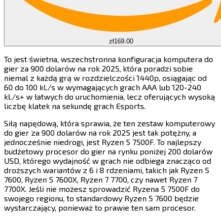
zł169.00
To jest świetna, wszechstronna konfiguracja komputera do
gier za 900 dolarów na rok 2025, która poradzi sobie
niemal z każdą grą w rozdzielczości 1440p, osiągając od
60 do 100 kl./s w wymagających grach AAA lub 120-240
kl./s+ w łatwych do uruchomienia, lecz oferujących wysoką
liczbę klatek na sekundę grach Esports.​​​​‌ ‍ ​‍​‍‌‍ ‌ ​‍‌‍‍‌‌‍‌ ‌‍‍‌‌‍ ‍​‍​‍​ ‍‍​‍​‍‌ ​ ‌‍​‌‌‍ ‍‌‍‍‌‌ ‌​‌ ‍‌​‍ ‍‌‍‍‌‌‍ ​‍​‍​‍ ​​‍​‍‌‍‍​‌ ​‍‌‍‌‌‌‍‌‍​‍​‍​ ‍‍​‍​‍​‍ ‌‍​‌‌‍‌​‌‍ ‌‌‍‍‌‌‍ ‍​‍ ‌‍‍‌‌‍ ‍‌ ‌​‌‍‌‌‌‍ ‍‌ ‌​​‍ ‌‍‌‌‌‍‌​‌‍‍‌‌ ‌​​‍ ‌‍ ‌‌‍ ‌‍‌​‌‍‌‌​ ‌‌ ​​‌ ​‍‌‍‌‌‌ ​ ‌‍‌‌‌‍ ‍‌ ‌​‌‍​‌‌ ‌​‌‍‍‌‌‍ ‌‍ ‍​ ‍ ‌‍‍‌‌‍‌​​ ‌‌‍‌​​ ‍​​ ​​​ ‍​​ ​‌​ ‍​‌‍​ ​ ‌ ​‍ ‌​ ‌‌‌‍‌‍‌‍‌​​ ‍‌​‍ ‌​ ‌​​ ‌​​ ​‌​ ‍‌​‍ ‌‌‍​‍​ ‌‌​ ‌ ‌‍​ ​‍ ‌‌‍‌​‌‍‌​‌‍​‍‌‍​‌​ ‍‌‌‍‌‌‌‍‌‍‌‍‌‍‌‍​‌​ ​‌​ ‍‌​ ‌‍​ ‍ ‌ ‌​‌ ‍‌‌ ​​‌‍‌‌​ ‌‌‍​‍‌ ‌‌‌‍‍‌‌‍ ​‌‍‌​​ ‍ ‌ ​​‌‍​‌‌ ‌​‌‍‍​​ ‌‌‍‍‌​ ​‌​ ‍​‌‍ ‍‌‌ ‌‍ ​‌‍ ‌‍ ‍‌‍‌ ‌‌ ‌‍‌​‌‍‌‌‌ ​ ‌‍​ ​‍‌‌​ ‌‌‌​​‍‌‌ ‌‍‍ ‌‍‌‌‌ ‍‌​‍‌‌​ ​ ‌​‌​​‍‌‌​ ​ ‌​‌​​‍‌‌​ ​‍​ ​‍‌ ​​‌‍ ​​‍‌‌​ ​‍​ ​‍​‍‌‌​ ‌‌‌​‌​​‍ ‍‌ ‌‍‌‍​‌‌‍ ​‌ ‌‌‌‍‌‌​‍‌‌​ ‌‌‌​​‍‌‌ ‌‍‍ ‌‍‌‌‌ ‍‌​‍‌‌​ ​ ‌​‌​​‍‌‌​ ​ ‌​‌​​‍‌‌​ ​‍​ ​‍​ ​‌​ ​​‌‍‌‌​ ​ ​ ‌‌‌‍‌​​ ‍​‌‍​‍​ ​‌‌‍​‌‌‍‌​‌‍​ ​‍‌‌​ ​‍​ ​‍​‍‌‌​ ‌‌‌​‌​​‍ ‍‌‍​ ‌‍‍​‌‍‍‌‌‍ ​‌‍‌​‌ ​‍‌‍‌‌‌‍ ‍​‍‌‌​ ‌‌‌​​‍‌‌ ‌‍‍ ‌‍‌‌‌ ‍‌​‍‌‌​ ​ ‌​‌​​‍‌‌​ ​ ‌​‌​​‍‌‌​ ​‍​ ​‍​ ‍​​ ‍​​ ‌​‌‍‌​‌‍​ ​ ​​‌‍​‍‌‍‌‍‌‍‌​​ ‍‌​ ​‌‌‍‌‍​‍‌‌​ ​‍​ ​‍​‍‌‌​ ‌‌‌​‌​​‍ ‍‌ ‌​‌‍‌‌‌ ‍​‌ ‌​​ ‌‍​‍‌‍​‌‌ ​ ‌‍‌‌‌‌‌‌‌ ​‍‌‍ ​​ ‌​‍‌‌​ ​‍‌​‌‍‌‍​‌‌‍‌​‌‍ ‌‌‍‍‌‌‍ ‍​‍‌‍‌‍‍‌‌‍‌​​ ‌‌‍‌​​ ‍​​ ​​​ ‍​​ ​‌​ ‍​‌‍​ ​ ‌ ​‍ ‌​ ‌‌‌‍‌‍‌‍‌​​ ‍‌​‍ ‌​ ‌​​ ‌​​ ​‌​ ‍‌​‍ ‌‌‍​‍​ ‌‌​ ‌ ‌‍​ ​‍ ‌‌‍‌​‌‍‌​‌‍​‍‌‍​‌​ ‍‌‌‍‌‌‌‍‌‍‌‍‌‍‌‍​‌​ ​‌​ ‍‌​ ‌‍​‍‌‍‌ ‌​‌ ‍‌‌ ​​‌‍‌‌​ ‌‌‍​‍‌ ‌‌‌‍‍‌‌‍ ​‌‍‌​​‍‌‍‌ ​​‌‍​‌‌ ‌​‌‍‍​​ ‌‌‍‍‌​ ​‌​ ‍​‌‍ ‍‌‌ ‌‍ ​‌‍ ‌‍ ‍‌‍‌ ‌‌ ‌‍‌​‌‍‌‌‌ ​ ‌‍​ ​‍‌‌​ ‌‌‌​​‍‌‌ ‌‍‍ ‌‍‌‌‌ ‍‌​‍‌‌​ ​ ‌​‌​​‍‌‌​ ​ ‌​‌​​‍‌‌​ ​‍​ ​‍‌ ​​‌‍ ​​‍‌‌​ ​‍​ ​‍​‍‌‌​ ‌‌‌​‌​​‍ ‍‌ ‌‍‌‍​‌‌‍ ​‌ ‌‌‌‍‌‌​‍‌‌​ ‌‌‌​​‍‌‌ ‌‍‍ ‌‍‌‌‌ ‍‌​‍‌‌​ ​ ‌​‌​​‍‌‌​ ​ ‌​‌​​‍‌‌​ ​‍​ ​‍​ ​‌​ ​​‌‍‌‌​ ​ ​ ‌‌‌‍‌​​ ‍​‌‍​‍​ ​‌‌‍​‌‌‍‌​‌‍​ ​‍‌‌​ ​‍​ ​‍​‍‌‌​ ‌‌‌​‌​​‍ ‍‌‍​ ‌‍‍​‌‍‍‌‌‍ ​‌‍‌​‌ ​‍‌‍‌‌‌‍ ‍​‍‌‌​ ‌‌‌​​‍‌‌ ‌‍‍ ‌‍‌‌‌ ‍‌​‍‌‌​ ​ ‌​‌​​‍‌‌​ ​ ‌​‌​​‍‌‌​ ​‍​ ​‍​ ‍​​ ‍​​ ‌​‌‍‌​‌‍​ ​ ​​‌‍​‍‌‍‌‍‌‍‌​​ ‍‌​ ​‌‌‍‌‍​‍‌‌​ ​‍​ ​‍​‍‌‌​ ‌‌‌​‌​​‍ ‍‌ ‌​‌‍‌‌‌ ‍​‌ ‌​​‍‌‍‌ ​​‌‍‌‌‌ ​‍‌ ​ ‌ ​​‌‍‌‌‌‍​ ‌ ‌​‌‍‍‌‌ ‌‍‌‍‌‌​ ‌‌ ​​‌ ‌‌‌‍​‍‌‍ ​‌‍‍‌‌ ​ ‌‍‍​‌‍‌‌‌‍‌​​‍​‍‌ ‌
Siłą napędową, która sprawia, że ten zestaw komputerowy
do gier za 900 dolarów na rok 2025 jest tak potężny, a
jednocześnie niedrogi, jest Ryzen 5 7500F. To najlepszy
budżetowy procesor do gier na rynku poniżej 200 dolarów
USD, którego wydajność w grach nie odbiega znacząco od
droższych wariantów z 6 i 8 rdzeniami, takich jak Ryzen 5
7600, Ryzen 5 7600X, Ryzen 7 7700, czy nawet Ryzen 7
7700X. Jeśli nie możesz sprowadzić Ryzena 5 7500F do
swojego regionu, to standardowy Ryzen 5 7600 będzie
wystarczający, ponieważ to prawie ten sam procesor.​​​​‌ ‍ ​‍​‍‌‍ ‌ ​‍‌‍‍‌‌‍‌ ‌‍‍‌‌‍ ‍​‍​‍​ ‍‍​‍​‍‌ ​ ‌‍​‌‌‍ ‍‌‍‍‌‌ ‌​‌ ‍‌​‍ ‍‌‍‍‌‌‍ ​‍​‍​‍ ​​‍​‍‌‍‍​‌ ​‍‌‍‌‌‌‍‌‍​‍​‍​ ‍‍​‍​‍​‍ ‌‍​‌‌‍‌​‌‍ ‌‌‍‍‌‌‍ ‍​‍ ‌‍‍‌‌‍ ‍‌ ‌​‌‍‌‌‌‍ ‍‌ ‌​​‍ ‌‍‌‌‌‍‌​‌‍‍‌‌ ‌​​‍ ‌‍ ‌‌‍ ‌‍‌​‌‍‌‌​ ‌‌ ​​‌ ​‍‌‍‌‌‌ ​ ‌‍‌‌‌‍ ‍‌ ‌​‌‍​‌‌ ‌​‌‍‍‌‌‍ ‌‍ ‍​ ‍ ‌‍‍‌‌‍‌​​ ‌‌‍‌​​ ‍​​ ​​​ ‍​​ ​‌​ ‍​‌‍​ ​ ‌ ​‍ ‌​ ‌‌‌‍‌‍‌‍‌​​ ‍‌​‍ ‌​ ‌​​ ‌​​ ​‌​ ‍‌​‍ ‌‌‍​‍​ ‌‌​ ‌ ‌‍​ ​‍ ‌‌‍‌​‌‍‌​‌‍​‍‌‍​‌​ ‍‌‌‍‌‌‌‍‌‍‌‍‌‍‌‍​‌​ ​‌​ ‍‌​ ‌‍​ ‍ ‌ ‌​‌ ‍‌‌ ​​‌‍‌‌​ ‌‌‍​‍‌ ‌‌‌‍‍‌‌‍ ​‌‍‌​​ ‍ ‌ ​​‌‍​‌‌ ‌​‌‍‍​​ ‌‌‍‍‌​ ​‌​ ‍​‌‍ ‍‌‌ ‌‍ ​‌‍ ‌‍ ‍‌‍‌ ‌‌ ‌‍‌​‌‍‌‌‌ ​ ‌‍​ ​‍‌‌​ ‌‌‌​​‍‌‌ ‌‍‍ ‌‍‌‌‌ ‍‌​‍‌‌​ ​ ‌​‌​​‍‌‌​ ​ ‌​‌​​‍‌‌​ ​‍​ ​‍‌ ​​‌‍ ​​‍‌‌​ ​‍​ ​‍​‍‌‌​ ‌‌‌​‌​​‍ ‍‌ ‌‍‌‍​‌‌‍ ​‌ ‌‌‌‍‌‌​‍‌‌​ ‌‌‌​​‍‌‌ ‌‍‍ ‌‍‌‌‌ ‍‌​‍‌‌​ ​ ‌​‌​​‍‌‌​ ​ ‌​‌​​‍‌‌​ ​‍​ ​‍​ ‌‍‌‍​‌​ ‌‌​ ‍​‌‍‌​​ ​‍​ ​​​ ‍​‌‍​‌‌‍​‍​ ‌‍​ ‌ ​‍‌‌​ ​‍​ ​‍​‍‌‌​ ‌‌‌​‌​​‍ ‍‌‍​ ‌‍‍​‌‍‍‌‌‍ ​‌‍‌​‌ ​‍‌‍‌‌‌‍ ‍​‍‌‌​ ‌‌‌​​‍‌‌ ‌‍‍ ‌‍‌‌‌ ‍‌​‍‌‌​ ​ ‌​‌​​‍‌‌​ ​ ‌​‌​​‍‌‌​ ​‍​ ​‍​ ‌​‌‍‌​‌‍‌​‌‍‌‍‌‍‌‌​ ​‍‌‍​ ‌‍‌​‌‍​‌​ ​ ​ ​‍‌‍​ ​‍‌‌​ ​‍​ ​‍​‍‌‌​ ‌‌‌​‌​​‍ ‍‌ ‌​‌‍‌‌‌ ‍​‌ ‌​​ ‌‍​‍‌‍​‌‌ ​ ‌‍‌‌‌‌‌‌‌ ​‍‌‍ ​​ ‌​‍‌‌​ ​‍‌​‌‍‌‍​‌‌‍‌​‌‍ ‌‌‍‍‌‌‍ ‍​‍‌‍‌‍‍‌‌‍‌​​ ‌‌‍‌​​ ‍​​ ​​​ ‍​​ ​‌​ ‍​‌‍​ ​ ‌ ​‍ ‌​ ‌‌‌‍‌‍‌‍‌​​ ‍‌​‍ ‌​ ‌​​ ‌​​ ​‌​ ‍‌​‍ ‌‌‍​‍​ ‌‌​ ‌ ‌‍​ ​‍ ‌‌‍‌​‌‍‌​‌‍​‍‌‍​‌​ ‍‌‌‍‌‌‌‍‌‍‌‍‌‍‌‍​‌​ ​‌​ ‍‌​ ‌‍​‍‌‍‌ ‌​‌ ‍‌‌ ​​‌‍‌‌​ ‌‌‍​‍‌ ‌‌‌‍‍‌‌‍ ​‌‍‌​​‍‌‍‌ ​​‌‍​‌‌ ‌​‌‍‍​​ ‌‌‍‍‌​ ​‌​ ‍​‌‍ ‍‌‌ ‌‍ ​‌‍ ‌‍ ‍‌‍‌ ‌‌ ‌‍‌​‌‍‌‌‌ ​ ‌‍​ ​‍‌‌​ ‌‌‌​​‍‌‌ ‌‍‍ ‌‍‌‌‌ ‍‌​‍‌‌​ ​ ‌​‌​​‍‌‌​ ​ ‌​‌​​‍‌‌​ ​‍​ ​‍‌ ​​‌‍ ​​‍‌‌​ ​‍​ ​‍​‍‌‌​ ‌‌‌​‌​​‍ ‍‌ ‌‍‌‍​‌‌‍ ​‌ ‌‌‌‍‌‌​‍‌‌​ ‌‌‌​​‍‌‌ ‌‍‍ ‌‍‌‌‌ ‍‌​‍‌‌​ ​ ‌​‌​​‍‌‌​ ​ ‌​‌​​‍‌‌​ ​‍​ ​‍​ ‌‍‌‍​‌​ ‌‌​ ‍​‌‍‌​​ ​‍​ ​​​ ‍​‌‍​‌‌‍​‍​ ‌‍​ ‌ ​‍‌‌​ ​‍​ ​‍​‍‌‌​ ‌‌‌​‌​​‍ ‍‌‍​ ‌‍‍​‌‍‍‌‌‍ ​‌‍‌​‌ ​‍‌‍‌‌‌‍ ‍​‍‌‌​ ‌‌‌​​‍‌‌ ‌‍‍ ‌‍‌‌‌ ‍‌​‍‌‌​ ​ ‌​‌​​‍‌‌​ ​ ‌​‌​​‍‌‌​ ​‍​ ​‍​ ‌​‌‍‌​‌‍‌​‌‍‌‍‌‍‌‌​ ​‍‌‍​ ‌‍‌​‌‍​‌​ ​ ​ ​‍‌‍​ ​‍‌‌​ ​‍​ ​‍​‍‌‌​ ‌‌‌​‌​​‍ ‍‌ ‌​‌‍‌‌‌ ‍​‌ ‌​​‍‌‍‌ ​​‌‍‌‌‌ ​‍‌ ​ ‌ ​​‌‍‌‌‌‍​ ‌ ‌​‌‍‍‌‌ ‌‍‌‍‌‌​ ‌‌ ​​‌ ‌‌‌‍​‍‌‍ ​‌‍‍‌‌ ​ ‌‍‍​‌‍‌‌‌‍‌​​‍​‍‌ ‌