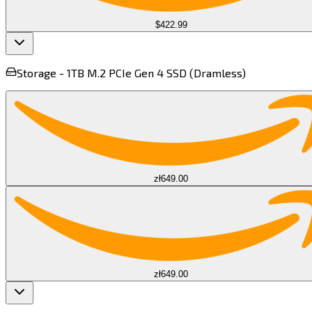
$422.99
Storage -
1TB M.2 PCIe Gen 4 SSD (Dramless)​​​​‌ ‍ ​‍​‍‌‍ ‌ ​‍‌‍‍‌‌‍‌ ‌‍‍‌‌‍ ‍​‍​‍​ ‍‍​‍​‍‌ ​ ‌‍​‌‌‍ ‍‌‍‍‌‌ ‌​‌ ‍‌​‍ ‍‌‍‍‌‌‍ ​‍​‍​‍ ​​‍​‍‌‍‍​‌ ​‍‌‍‌‌‌‍‌‍​‍​‍​ ‍‍​‍​‍​‍ ‌‍​‌‌‍‌​‌‍ ‌‌‍‍‌‌‍ ‍​‍ ‌‍‍‌‌‍ ‍‌ ‌​‌‍‌‌‌‍ ‍‌ ‌​​‍ ‌‍‌‌‌‍‌​‌‍‍‌‌ ‌​​‍ ‌‍ ‌‌‍ ‌‍‌​‌‍‌‌​ ‌‌ ​​‌ ​‍‌‍‌‌‌ ​ ‌‍‌‌‌‍ ‍‌ ‌​‌‍​‌‌ ‌​‌‍‍‌‌‍ ‌‍ ‍​ ‍ ‌‍‍‌‌‍‌​​ ‌​ ‌‍‌‍​‌‌‍‌‌​ ‌ ‌‍‌‍​ ‌ ‌‍​‍​ ​ ​‍ ‌​ ‌‌​ ‍​‌‍‌​‌‍​ ​‍ ‌​ ‌​​ ‌‌​ ​ ​ ​‍​‍ ‌‌‍​‍‌‍‌‌‌‍‌​​ ​ ​‍ ‌​ ‍​​ ​‌‌‍​ ‌‍​‌‌‍​‍​ ​‌​ ‍‌​ ​ ​ ​‍‌‍‌​​ ‌​​ ​‌​ ‍ ‌ ‌​‌ ‍‌‌ ​​‌‍‌‌​ ‌‌ ​ ‌ ‌​‌‍ ‌ ​‍‌‍​‌‌‍‌ ‌‍‌‌​ ‍ ‌ ​​‌‍​‌‌ ‌​‌‍‍​​ ‌‌‍ ‍‌‍​‌‌‍ ‌‌‍‌‌​ ‌‍​‍‌‍​‌‌ ​ ‌‍‌‌‌‌‌‌‌ ​‍‌‍ ​​ ‌​‍‌‌​ ​‍‌​‌‍‌‍​‌‌‍‌​‌‍ ‌‌‍‍‌‌‍ ‍​‍‌‍‌‍‍‌‌‍‌​​ ‌​ ‌‍‌‍​‌‌‍‌‌​ ‌ ‌‍‌‍​ ‌ ‌‍​‍​ ​ ​‍ ‌​ ‌‌​ ‍​‌‍‌​‌‍​ ​‍ ‌​ ‌​​ ‌‌​ ​ ​ ​‍​‍ ‌‌‍​‍‌‍‌‌‌‍‌​​ ​ ​‍ ‌​ ‍​​ ​‌‌‍​ ‌‍​‌‌‍​‍​ ​‌​ ‍‌​ ​ ​ ​‍‌‍‌​​ ‌​​ ​‌​‍‌‍‌ ‌​‌ ‍‌‌ ​​‌‍‌‌​ ‌‌ ​ ‌ ‌​‌‍ ‌ ​‍‌‍​‌‌‍‌ ‌‍‌‌​‍‌‍‌ ​​‌‍​‌‌ ‌​‌‍‍​​ ‌‌‍ ‍‌‍​‌‌‍ ‌‌‍‌‌​‍‌‍‌ ​​‌‍‌‌‌ ​‍‌ ​ ‌ ​​‌‍‌‌‌‍​ ‌ ‌​‌‍‍‌‌ ‌‍‌‍‌‌​ ‌‌ ​​‌ ‌‌‌‍​‍‌‍ ​‌‍‍‌‌ ​ ‌‍‍​‌‍‌‌‌‍‌​​‍​‍‌ ‌
zł649.00
zł649.00