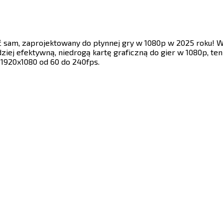
yć sam, zaprojektowany do płynnej gry w 1080p w 2025 roku!
rdziej efektywną, niedrogą kartę graficzną do gier w 1080p, t
​‌‍​‌‌ ‌​‌‍‍​​ ‌‌‍‍‌​ ​‌​ ‍​‌‍ ‍‌‌ ‌ ​ ‌‍‍​‌‍ ‌ ​‍‌ ‌​‌‌ ‌‍‌​‌‍‌‌‌ ​ ‌‍​ ​‍‌‌​ ‌‌‌​​‍‌‌ ‌‍‍ ‌‍‌‌‌ ‍‌​‍‌‌​ ​ ‌​‌​​‍‌‌​ ​ ‌​‌​​‍‌‌​ ​‍​ ​‍‌ ​​‌‍ ​​‍‌‌​ ​‍​ ​‍​‍‌‌​ ‌‌‌​‌​​‍ ‍‌ ‌‍‌‍​‌‌‍ ​‌ ‌‌‌‍‌‌​‍‌‌​ ‌‌‌​​‍‌‌ ‌‍‍ ‌‍‌‌‌ ‍‌​‍‌‌​ ​ ‌​‌​​‍‌‌​ ​ ‌​‌​​‍‌‌​ ​‍​ ​‍‌‍‌‍‌‍‌‍‌‍​ ​ ‌ ​ ‍‌‌‍‌‍​ ‌​​ ‌ ​ ‌‌​ ​ ‌‍‌‌​ ​​​‍‌‌​ ​‍​ ​‍​‍‌‌​ ‌‌‌​‌​​‍ ‍‌‍​ ‌‍‍​‌‍‍‌‌‍ ​‌‍‌​‌ ​‍‌‍‌‌‌‍ ‍​‍‌‌​ ‌‌‌​​‍‌‌ ‌‍‍ ‌‍‌‌‌ ‍‌​‍‌‌​ ​ ‌​‌​​‍‌‌​ ​ ‌​‌​​‍‌‌​ ​‍​ ​‍​ ​‌​ ​​‌‍​ ​ ‍​​ ‌​​ ‌‌‌‍​‌​ ‍‌‌‍‌​​ ​ ​ ‌ ‌‍​‍​‍‌‌​ ​‍​ ​‍​‍‌‌​ ‌‌‌​‌​​‍ ‍‌ ‌​‌‍‌‌‌ ‍​‌ ‌​​‍‌‍‌ ​​‌‍‌‌‌ ​‍‌ ​ ‌ ​​‌‍‌‌‌‍​ ‌ ‌​‌‍‍‌‌ ‌‍‌‍‌‌​ ‌‌ ​​‌ ‌‌‌‍​‍‌‍ ​‌‍‍‌‌ ​ ‌‍‍​‌‍‌‌‌‍‌​​‍​‍‌ ‌