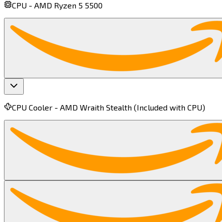
CPU -
AMD Ryzen 5 5500​​​​‌ ‍ ​‍​‍‌‍ ‌ ​‍‌‍‍‌‌‍‌ ‌‍‍‌‌‍ ‍​‍​‍​ ‍‍​‍​‍‌ ​ ‌‍​‌‌‍ ‍‌‍‍‌‌ ‌​‌ ‍‌​‍ ‍‌‍‍‌‌‍ ​‍​‍​‍ ​​‍​‍‌‍‍​‌ ​‍‌‍‌‌‌‍‌‍​‍​‍​ ‍‍​‍​‍​‍ ‌‍​‌‌‍‌​‌‍ ‌‌‍‍‌‌‍ ‍​‍ ‌‍‍‌‌‍ ‍‌ ‌​‌‍‌‌‌‍ ‍‌ ‌​​‍ ‌‍‌‌‌‍‌​‌‍‍‌‌ ‌​​‍ ‌‍ ‌‌‍ ‌‍‌​‌‍‌‌​ ‌‌ ​​‌ ​‍‌‍‌‌‌ ​ ‌‍‌‌‌‍ ‍‌ ‌​‌‍​‌‌ ‌​‌‍‍‌‌‍ ‌‍ ‍​ ‍ ‌‍‍‌‌‍‌​​ ‌‌‍‌​‌‍‌‌​ ‌‌​ ​‍​ ‍​​ ​ ​ ‌‍​ ‍‌​‍ ‌‌‍‌‌​ ​ ​ ‌‍‌‍​ ​‍ ‌​ ‌​​ ‌​‌‍‌‌‌‍​‍​‍ ‌‌‍​‍​ ‌ ​ ​‌​ ‌ ​‍ ‌​ ‍‌​ ‍​​ ‍‌​ ​‍​ ‌‌​ ‍‌​ ‌ ​ ‌‍‌‍​‌‌‍‌‍​ ​​​ ​​​ ‍ ‌ ‌​‌ ‍‌‌ ​​‌‍‌‌​ ‌‌‍​ ‌ ​​‌ ‌‌​ ‍ ‌ ​​‌‍​‌‌ ‌​‌‍‍​​ ‌‌‍ ‍‌‍​‌‌‍ ‌‌‍‌‌​ ‌‍​‍‌‍​‌‌ ​ ‌‍‌‌‌‌‌‌‌ ​‍‌‍ ​​ ‌​‍‌‌​ ​‍‌​‌‍‌‍​‌‌‍‌​‌‍ ‌‌‍‍‌‌‍ ‍​‍‌‍‌‍‍‌‌‍‌​​ ‌‌‍‌​‌‍‌‌​ ‌‌​ ​‍​ ‍​​ ​ ​ ‌‍​ ‍‌​‍ ‌‌‍‌‌​ ​ ​ ‌‍‌‍​ ​‍ ‌​ ‌​​ ‌​‌‍‌‌‌‍​‍​‍ ‌‌‍​‍​ ‌ ​ ​‌​ ‌ ​‍ ‌​ ‍‌​ ‍​​ ‍‌​ ​‍​ ‌‌​ ‍‌​ ‌ ​ ‌‍‌‍​‌‌‍‌‍​ ​​​ ​​​‍‌‍‌ ‌​‌ ‍‌‌ ​​‌‍‌‌​ ‌‌‍​ ‌ ​​‌ ‌‌​‍‌‍‌ ​​‌‍​‌‌ ‌​‌‍‍​​ ‌‌‍ ‍‌‍​‌‌‍ ‌‌‍‌‌​‍‌‍‌ ​​‌‍‌‌‌ ​‍‌ ​ ‌ ​​‌‍‌‌‌‍​ ‌ ‌​‌‍‍‌‌ ‌‍‌‍‌‌​ ‌‌ ​​‌ ‌‌‌‍​‍‌‍ ​‌‍‍‌‌ ​ ‌‍‍​‌‍‌‌‌‍‌​​‍​‍‌ ‌
CPU Cooler -
AMD Wraith Stealth (Included with CPU)​​​​‌ ‍ ​‍​‍‌‍ ‌ ​‍‌‍‍‌‌‍‌ ‌‍‍‌‌‍ ‍​‍​‍​ ‍‍​‍​‍‌ ​ ‌‍​‌‌‍ ‍‌‍‍‌‌ ‌​‌ ‍‌​‍ ‍‌‍‍‌‌‍ ​‍​‍​‍ ​​‍​‍‌‍‍​‌ ​‍‌‍‌‌‌‍‌‍​‍​‍​ ‍‍​‍​‍​‍ ‌‍​‌‌‍‌​‌‍ ‌‌‍‍‌‌‍ ‍​‍ ‌‍‍‌‌‍ ‍‌ ‌​‌‍‌‌‌‍ ‍‌ ‌​​‍ ‌‍‌‌‌‍‌​‌‍‍‌‌ ‌​​‍ ‌‍ ‌‌‍ ‌‍‌​‌‍‌‌​ ‌‌ ​​‌ ​‍‌‍‌‌‌ ​ ‌‍‌‌‌‍ ‍‌ ‌​‌‍​‌‌ ‌​‌‍‍‌‌‍ ‌‍ ‍​ ‍ ‌‍‍‌‌‍‌​​ ‌‌‍‌​‌‍​ ‌‍​‍​ ‍‌‌‍​‌​ ​‍‌‍‌‍​ ​ ​‍ ‌​ ‌ ​ ‍‌​ ​‌​ ​ ​‍ ‌​ ‌​​ ​ ‌‍​‌‌‍​‌​‍ ‌​ ‍​‌‍​‍​ ‌‌​ ‌ ​‍ ‌‌‍​‌​ ​‌​ ​ ‌‍‌‌‌‍​ ​ ‌‌​ ‌‍​ ​‍​ ‍‌​ ‍‌‌‍​‌​ ‌‍​ ‍ ‌ ‌​‌ ‍‌‌ ​​‌‍‌‌​ ‌‌‍​ ‌ ​​‌ ‌‌‌‍​ ‌‍ ‌‍ ‌‍ ​‌‍‌‌‌ ​‍​ ‍ ‌ ​​‌‍​‌‌ ‌​‌‍‍​​ ‌‌‍ ‍‌‍​‌‌‍ ‌‌‍‌‌​ ‌‍​‍‌‍​‌‌ ​ ‌‍‌‌‌‌‌‌‌ ​‍‌‍ ​​ ‌​‍‌‌​ ​‍‌​‌‍‌‍​‌‌‍‌​‌‍ ‌‌‍‍‌‌‍ ‍​‍‌‍‌‍‍‌‌‍‌​​ ‌‌‍‌​‌‍​ ‌‍​‍​ ‍‌‌‍​‌​ ​‍‌‍‌‍​ ​ ​‍ ‌​ ‌ ​ ‍‌​ ​‌​ ​ ​‍ ‌​ ‌​​ ​ ‌‍​‌‌‍​‌​‍ ‌​ ‍​‌‍​‍​ ‌‌​ ‌ ​‍ ‌‌‍​‌​ ​‌​ ​ ‌‍‌‌‌‍​ ​ ‌‌​ ‌‍​ ​‍​ ‍‌​ ‍‌‌‍​‌​ ‌‍​‍‌‍‌ ‌​‌ ‍‌‌ ​​‌‍‌‌​ ‌‌‍​ ‌ ​​‌ ‌‌‌‍​ ‌‍ ‌‍ ‌‍ ​‌‍‌‌‌ ​‍​‍‌‍‌ ​​‌‍​‌‌ ‌​‌‍‍​​ ‌‌‍ ‍‌‍​‌‌‍ ‌‌‍‌‌​‍‌‍‌ ​​‌‍‌‌‌ ​‍‌ ​ ‌ ​​‌‍‌‌‌‍​ ‌ ‌​‌‍‍‌‌ ‌‍‌‍‌‌​ ‌‌ ​​‌ ‌‌‌‍​‍‌‍ ​‌‍‍‌‌ ​ ‌‍‍​‌‍‌‌‌‍‌​​‍​‍‌ ‌