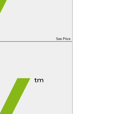
See Price
See Price
ję oraz zadania systemowe. Mocny procesor minimalizuje
‌‌​ ‌‌‌​‌​​‍ ‍‌ ‌‍‌‍​‌‌‍ ​‌ ‌‌‌‍‌‌​‍‌‍‌ ​​‌‍‌‌‌ ​‍‌ ​ ‌ ​​‌‍‌‌‌‍​ ‌ ‌​‌‍‍‌‌ ‌‍‌‍‌‌​ ‌‌ ​​‌ ‌‌‌‍​‍‌‍ ​‌‍‍‌‌ ​ ‌‍‍​‌‍‌‌‌‍‌​​‍​‍‌ ‌
Other Retailers