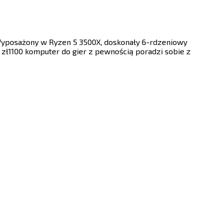
 Wyposażony w Ryzen 5 3500X, doskonały 6-rdzeniowy
en zł1100 komputer do gier z pewnością poradzi sobie z