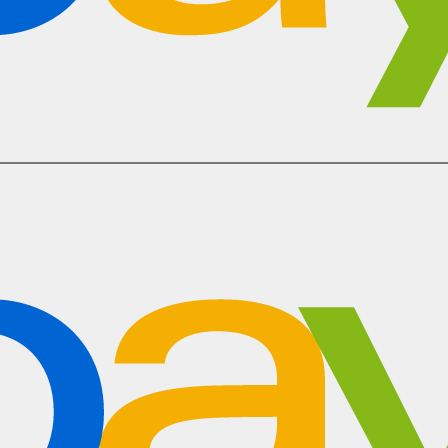
 wydajności gier, obsługując fizykę gry, sztuczną inteligenc
 ‍ ‌ ​​‌‍​‌‌ ‌​‌‍‍​​ ‌‌‍‌​‌‍‌‌‌ ​ ‌‍​ ‌ ​‍‌‍‍‌‌ ​​‌ ‌​‌‍‍‌‌‍ ‌‍ ‍​‍‌‌​ ‌‌‌​​‍‌‌ ‌‍‍ ‌‍‌‌‌ ‍‌​‍‌‌​ ​ ‌​‌​​‍‌‌​ ​ ‌​‌​​‍‌‌​ ​‍​ ​‍‌ ​​‌‍ ​​‍‌‌​ ​‍​ ​‍​‍‌‌​ ‌‌‌​‌​​‍ ‍‌ ‌‍‌‍​‌‌‍ ​‌ ‌‌‌‍‌‌​ ‌‍​‍‌‍​‌‌ ​ ‌‍‌‌‌‌‌‌‌ ​‍‌‍ ​​ ‌​‍‌‌​ ​‍‌​‌‍‌‍​‌‌‍‌​‌‍ ‌‌‍‍‌‌‍ ‍​‍‌‍‌‍‍‌‌‍‌​​ ‌​ ‌‌​ ‍​‌‍‌​​ ​​​ ​‍​ ‌‍​ ​​​ ‍​​‍ ‌​ ​‍‌‍​‍​ ‌​​ ​‍​‍ ‌​ ‌​‌‍​‍‌‍​‍‌‍‌‌​‍ ‌​ ‍‌​ ‌​​ ‍​​ ​ ​‍ ‌‌‍‌‌​ ​​​ ‍‌​ ‌‍​ ​​​ ‍​‌‍‌​‌‍‌‍​ ‍​​ ​ ​ ‌‌​ ‌​​‍‌‍‌ ‌​‌ ‍‌‌ ​​‌‍‌‌​ ‌‌ ​​‌‍​‌‌ ​‍‌ ‌​‌​‌​‌‍‌‌‌ ​ ‌‍​ ‌ ​‍‌‍‍‌‌ ​​‌ ‌​‌‍‍‌‌‍ ‌‍ ‍​‍‌‍‌ ​​‌‍​‌‌ ‌​‌‍‍​​ ‌‌‍‌​‌‍‌‌‌ ​ ‌‍​ ‌ ​‍‌‍‍‌‌ ​​‌ ‌​‌‍‍‌‌‍ ‌‍ ‍​‍‌‌​ ‌‌‌​​‍‌‌ ‌‍‍ ‌‍‌‌‌ ‍‌​‍‌‌​ ​ ‌​‌​​‍‌‌​ ​ ‌​‌​​‍‌‌​ ​‍​ ​‍‌ ​​‌‍ ​​‍‌‌​ ​‍​ ​‍​‍