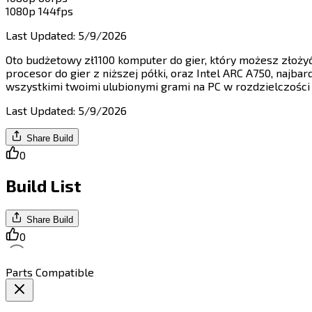
1080p 144fps​​​​‌ ‍ ​‍​‍‌‍ ‌ ​‍‌‍‍‌‌‍‌ ‌‍‍‌‌‍ ‍​‍​‍​ ‍‍​‍​‍‌ ​ ‌‍​‌‌‍ ‍‌‍‍‌‌ ‌​‌ ‍‌​‍ ‍‌‍‍‌‌‍ ​‍​‍​‍ ​​‍​‍‌‍‍​‌ ​‍‌‍‌‌‌‍‌‍​‍​‍​ ‍‍​‍​‍​‍ ‌‍​‌‌‍‌​‌‍ ‌‌‍‍‌‌‍ ‍​‍ ‌‍‍‌‌‍ ‍‌ ‌​‌‍‌‌‌‍ ‍‌ ‌​​‍ ‌‍‌‌‌‍‌​‌‍‍‌‌ ‌​​‍ ‌‍ ‌‌‍ ‌‍‌​‌‍‌‌​ ‌‌ ​​‌ ​‍‌‍‌‌‌ ​ ‌‍‌‌‌‍ ‍‌ ‌​‌‍​‌‌ ‌​‌‍‍‌‌‍ ‌‍ ‍​ ‍ ‌‍‍‌‌‍‌​​ ‌​ ‍‌​ ​​​ ‌‌​ ‌‌​ ‍​​ ‌‍‌‍‌​​ ‌​​‍ ‌‌‍‌​​ ‍​‌‍‌‌‌‍‌​​‍ ‌​ ‌​​ ​‍‌‍​‌‌‍‌‍​‍ ‌‌‍​‍​ ‌​‌‍‌​‌‍‌‌​‍ ‌‌‍​‍​ ‍​‌‍‌​​ ‌‍‌‍‌‌​ ‌‌​ ​​‌‍​‌​ ​​​ ‍​​ ​ ​ ‌​​ ‍ ‌ ‌​‌ ‍‌‌ ​​‌‍‌‌​ ‌‌ ​​‌‍‌‌‌ ​‍‌‍‌‍‌‍ ‌ ​‍‌‍ ‌‌‍​‌‌‍ ‍‌‍​ ‌‍‌‌​ ‍ ‌ ​​‌‍​‌‌ ‌​‌‍‍​​ ‌‌‍ ‍‌‍​‌‌‍ ‌‌‍‌‌​ ‌‍​‍‌‍​‌‌ ​ ‌‍‌‌‌‌‌‌‌ ​‍‌‍ ​​ ‌​‍‌‌​ ​‍‌​‌‍‌‍​‌‌‍‌​‌‍ ‌‌‍‍‌‌‍ ‍​‍‌‍‌‍‍‌‌‍‌​​ ‌​ ‍‌​ ​​​ ‌‌​ ‌‌​ ‍​​ ‌‍‌‍‌​​ ‌​​‍ ‌‌‍‌​​ ‍​‌‍‌‌‌‍‌​​‍ ‌​ ‌​​ ​‍‌‍​‌‌‍‌‍​‍ ‌‌‍​‍​ ‌​‌‍‌​‌‍‌‌​‍ ‌‌‍​‍​ ‍​‌‍‌​​ ‌‍‌‍‌‌​ ‌‌​ ​​‌‍​‌​ ​​​ ‍​​ ​ ​ ‌​​‍‌‍‌ ‌​‌ ‍‌‌ ​​‌‍‌‌​ ‌‌ ​​‌‍‌‌‌ ​‍‌‍‌‍‌‍ ‌ ​‍‌‍ ‌‌‍​‌‌‍ ‍‌‍​ ‌‍‌‌​‍‌‍‌ ​​‌‍​‌‌ ‌​‌‍‍​​ ‌‌‍ ‍‌‍​‌‌‍ ‌‌‍‌‌​‍‌‍‌ ​​‌‍‌‌‌ ​‍‌ ​ ‌ ​​‌‍‌‌‌‍​ ‌ ‌​‌‍‍‌‌ ‌‍‌‍‌‌​ ‌‌ ​​‌ ‌‌‌‍​‍‌‍ ​‌‍‍‌‌ ​ ‌‍‍​‌‍‌‌‌‍‌​​‍​‍‌ ‌
Last Updated
:
5/9/2026
Oto budżetowy zł1100 komputer do gier, który możesz złoż
procesor do gier z niższej półki, oraz Intel ARC A750, najba
wszystkimi twoimi ulubionymi grami na PC w rozdzielczości 1920x1080 od 60 do 240fps.​​​​‌ ‍ ​‍​‍‌‍ ‌ ​‍‌‍‍‌‌‍‌ ‌‍‍‌‌‍ ‍​‍​‍​ ‍‍​‍​‍‌ ​ ‌‍​‌‌‍ ‍‌‍‍‌‌ ‌​‌ ‍‌​‍ ‍‌‍‍‌‌‍ ​‍​‍​‍ ​​‍​‍‌‍‍​‌ ​‍‌‍‌‌‌‍‌‍​‍​‍​ ‍‍​‍​‍​‍ ‌‍​‌‌‍‌​‌‍ ‌‌‍‍‌‌‍ ‍​‍ ‌‍‍‌‌‍ ‍‌ ‌​‌‍‌‌‌‍ ‍‌ ‌​​‍ ‌‍‌‌‌‍‌​‌‍‍‌‌ ‌​​‍ ‌‍ ‌‌‍ ‌‍‌​‌‍‌‌​ ‌‌ ​​‌ ​‍‌‍‌‌‌ ​ ‌‍‌‌‌‍ ‍‌ ‌​‌‍​‌‌ ‌​‌‍‍‌‌‍ ‌‍ ‍​ ‍ ‌‍‍‌‌‍‌​​ ‌​ ​ ‌‍​‌​ ‌​‌‍‌​​ ​‌​ ​‌​ ‌​​ ‍‌​‍ ‌​ ‍‌‌‍​‍​ ‌‍​ ‌ ​‍ ‌​ ‌​​ ​‍​ ‌‌‌‍‌​​‍ ‌‌‍​‌​ ​‌‌‍‌​​ ​‌​‍ ‌‌‍​‍​ ‍‌​ ​ ‌‍‌‌​ ‌‍​ ‌​‌‍‌​‌‍‌‌​ ‌‍​ ‌‌‌‍​‍‌‍​ ​ ‍ ‌ ‌​‌ ‍‌‌ ​​‌‍‌‌​ ‌‌‍​‍‌ ‌‌‌‍‍‌‌‍ ​‌‍‌​​ ‍ ‌ ​​‌‍​‌‌ ‌​‌‍‍​​ ‌‌‍‍‌​ ​‌​ ‍​‌‍ ‍‌‌ ‌ ​ ‌‍‍​‌‍ ‌ ​‍‌ ‌​‌‌ ‌‍‌​‌‍‌‌‌ ​ ‌‍​ ​‍‌‌​ ‌‌‌​​‍‌‌ ‌‍‍ ‌‍‌‌‌ ‍‌​‍‌‌​ ​ ‌​‌​​‍‌‌​ ​ ‌​‌​​‍‌‌​ ​‍​ ​‍‌ ​​‌‍ ​​‍‌‌​ ​‍​ ​‍​‍‌‌​ ‌‌‌​‌​​‍ ‍‌ ‌‍‌‍​‌‌‍ ​‌ ‌‌‌‍‌‌​‍‌‌​ ‌‌‌​​‍‌‌ ‌‍‍ ‌‍‌‌‌ ‍‌​‍‌‌​ ​ ‌​‌​​‍‌‌​ ​ ‌​‌​​‍‌‌​ ​‍​ ​‍‌‍‌‍‌‍‌‍‌‍​ ​ ‌ ​ ‍‌‌‍‌‍​ ‌​​ ‌ ​ ‌‌​ ​ ‌‍‌‌​ ​​​‍‌‌​ ​‍​ ​‍​‍‌‌​ ‌‌‌​‌​​‍ ‍‌‍​ ‌‍‍​‌‍‍‌‌‍ ​‌‍‌​‌ ​‍‌‍‌‌‌‍ ‍​‍‌‌​ ‌‌‌​​‍‌‌ ‌‍‍ ‌‍‌‌‌ ‍‌​‍‌‌​ ​ ‌​‌​​‍‌‌​ ​ ‌​‌​​‍‌‌​ ​‍​ ​‍​ ​‌​ ​​‌‍​ ​ ‍​​ ‌​​ ‌‌‌‍​‌​ ‍‌‌‍‌​​ ​ ​ ‌ ‌‍​‍​‍‌‌​ ​‍​ ​‍​‍‌‌​ ‌‌‌​‌​​‍ ‍‌ ‌​‌‍‌‌‌ ‍​‌ ‌​​ ‌‍​‍‌‍​‌‌ ​ ‌‍‌‌‌‌‌‌‌ ​‍‌‍ ​​ ‌​‍‌‌​ ​‍‌​‌‍‌‍​‌‌‍‌​‌‍ ‌‌‍‍‌‌‍ ‍​‍‌‍‌‍‍‌‌‍‌​​ ‌​ ​ ‌‍​‌​ ‌​‌‍‌​​ ​‌​ ​‌​ ‌​​ ‍‌​‍ ‌​ ‍‌‌‍​‍​ ‌‍​ ‌ ​‍ ‌​ ‌​​ ​‍​ ‌‌‌‍‌​​‍ ‌‌‍​‌​ ​‌‌‍‌​​ ​‌​‍ ‌‌‍​‍​ ‍‌​ ​ ‌‍‌‌​ ‌‍​ ‌​‌‍‌​‌‍‌‌​ ‌‍​ ‌‌‌‍​‍‌‍​ ​‍‌‍‌ ‌​‌ ‍‌‌ ​​‌‍‌‌​ ‌‌‍​‍‌ ‌‌‌‍‍‌‌‍ ​‌‍‌​​‍‌‍‌ ​
Last Updated
:
5/9/2026
Share Build
0
Build List
Share Build
0
Parts Compatible