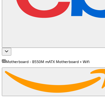
Motherboard -
B550M mATX Motherboard + Wifi​​​​‌ ‍ ​‍​‍‌‍ ‌ ​‍‌‍‍‌‌‍‌ ‌‍‍‌‌‍ ‍​‍​‍​ ‍‍​‍​‍‌ ​ ‌‍​‌‌‍ ‍‌‍‍‌‌ ‌​‌ ‍‌​‍ ‍‌‍‍‌‌‍ ​‍​‍​‍ ​​‍​‍‌‍‍​‌ ​‍‌‍‌‌‌‍‌‍​‍​‍​ ‍‍​‍​‍​‍ ‌‍​‌‌‍‌​‌‍ ‌‌‍‍‌‌‍ ‍​‍ ‌‍‍‌‌‍ ‍‌ ‌​‌‍‌‌‌‍ ‍‌ ‌​​‍ ‌‍‌‌‌‍‌​‌‍‍‌‌ ‌​​‍ ‌‍ ‌‌‍ ‌‍‌​‌‍‌‌​ ‌‌ ​​‌ ​‍‌‍‌‌‌ ​ ‌‍‌‌‌‍ ‍‌ ‌​‌‍​‌‌ ‌​‌‍‍‌‌‍ ‌‍ ‍​ ‍ ‌‍‍‌‌‍‌​​ ‌​ ​‌​ ‌ ​ ‌​‌‍‌‌‌‍​‍​ ​​‌‍‌​‌‍‌‍​‍ ‌​ ​‌​ ‌‌​ ​‌‌‍‌‌​‍ ‌​ ‌​​ ‍‌​ ‌ ​ ‌‌​‍ ‌‌‍​‌​ ‍​​ ‍‌​ ‍​​‍ ‌​ ​ ​ ‍‌‌‍‌‍‌‍​‌​ ‌​‌‍​‍​ ‌ ​ ‍​​ ‌‍​ ​​‌‍​ ​ ‌‌​ ‍ ‌ ‌​‌ ‍‌‌ ​​‌‍‌‌​ ‌‌‍ ‌‌‍ ‌ ‌​‌‍‍​‌‍‌‌‌ ​‍‌‍​‍‌‍ ‌‍​‌‌ ​‍‌‍‌​​ ‍ ‌ ​​‌‍​‌‌ ‌​‌‍‍​​ ‌‌‍ ‍‌‍​‌‌‍ ‌‌‍‌‌​ ‌‍​‍‌‍​‌‌ ​ ‌‍‌‌‌‌‌‌‌ ​‍‌‍ ​​ ‌​‍‌‌​ ​‍‌​‌‍‌‍​‌‌‍‌​‌‍ ‌‌‍‍‌‌‍ ‍​‍‌‍‌‍‍‌‌‍‌​​ ‌​ ​‌​ ‌ ​ ‌​‌‍‌‌‌‍​‍​ ​​‌‍‌​‌‍‌‍​‍ ‌​ ​‌​ ‌‌​ ​‌‌‍‌‌​‍ ‌​ ‌​​ ‍‌​ ‌ ​ ‌‌​‍ ‌‌‍​‌​ ‍​​ ‍‌​ ‍​​‍ ‌​ ​ ​ ‍‌‌‍‌‍‌‍​‌​ ‌​‌‍​‍​ ‌ ​ ‍​​ ‌‍​ ​​‌‍​ ​ ‌‌​‍‌‍‌ ‌​‌ ‍‌‌ ​​‌‍‌‌​ ‌‌‍ ‌‌‍ ‌ ‌​‌‍‍​‌‍‌‌‌ ​‍‌‍​‍‌‍ ‌‍​‌‌ ​‍‌‍‌​​‍‌‍‌ ​​‌‍​‌‌ ‌​‌‍‍​​ ‌‌‍ ‍‌‍​‌‌‍ ‌‌‍‌‌​‍‌‍‌ ​​‌‍‌‌‌ ​‍‌ ​ ‌ ​​‌‍‌‌‌‍​ ‌ ‌​‌‍‍‌‌ ‌‍‌‍‌‌​ ‌‌ ​​‌ ‌‌‌‍​‍‌‍ ​‌‍‍‌‌ ​ ‌‍‍​‌‍‌‌‌‍‌​​‍​‍‌ ‌
find more on
cpus.gg