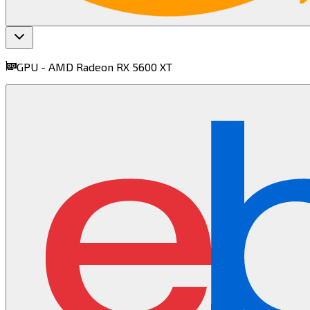
GPU -
AMD Radeon RX 5600 XT​​​​‌ ‍ ​‍​‍‌‍ ‌ ​‍‌‍‍‌‌‍‌ ‌‍‍‌‌‍ ‍​‍​‍​ ‍‍​‍​‍‌ ​ ‌‍​‌‌‍ ‍‌‍‍‌‌ ‌​‌ ‍‌​‍ ‍‌‍‍‌‌‍ ​‍​‍​‍ ​​‍​‍‌‍‍​‌ ​‍‌‍‌‌‌‍‌‍​‍​‍​ ‍‍​‍​‍​‍ ‌‍​‌‌‍‌​‌‍ ‌‌‍‍‌‌‍ ‍​‍ ‌‍‍‌‌‍ ‍‌ ‌​‌‍‌‌‌‍ ‍‌ ‌​​‍ ‌‍‌‌‌‍‌​‌‍‍‌‌ ‌​​‍ ‌‍ ‌‌‍ ‌‍‌​‌‍‌‌​ ‌‌ ​​‌ ​‍‌‍‌‌‌ ​ ‌‍‌‌‌‍ ‍‌ ‌​‌‍​‌‌ ‌​‌‍‍‌‌‍ ‌‍ ‍​ ‍ ‌‍‍‌‌‍‌​​ ‌​ ‌‍​ ​​‌‍​‍​ ‌‍​ ‌‍​ ‌​​ ‍‌‌‍​‍​‍ ‌​ ‌ ‌‍​‍​ ​ ​ ‌​​‍ ‌​ ‌​​ ‍​​ ​‍‌‍‌​​‍ ‌‌‍​‍‌‍​‍​ ‌‌​ ​​​‍ ‌‌‍‌‍​ ‍​‌‍​‍​ ‍‌​ ‌​​ ​‌​ ‌‍​ ​‍​ ‌​​ ​ ​ ‌ ‌‍​‍​ ‍ ‌ ‌​‌ ‍‌‌ ​​‌‍‌‌​ ‌‌‍‌ ‌ ​​‌ ‌‌​ ‍ ‌ ​​‌‍​‌‌ ‌​‌‍‍​​ ‌‌‍ ‍‌‍​‌‌‍ ‌‌‍‌‌​ ‌‍​‍‌‍​‌‌ ​ ‌‍‌‌‌‌‌‌‌ ​‍‌‍ ​​ ‌​‍‌‌​ ​‍‌​‌‍‌‍​‌‌‍‌​‌‍ ‌‌‍‍‌‌‍ ‍​‍‌‍‌‍‍‌‌‍‌​​ ‌​ ‌‍​ ​​‌‍​‍​ ‌‍​ ‌‍​ ‌​​ ‍‌‌‍​‍​‍ ‌​ ‌ ‌‍​‍​ ​ ​ ‌​​‍ ‌​ ‌​​ ‍​​ ​‍‌‍‌​​‍ ‌‌‍​‍‌‍​‍​ ‌‌​ ​​​‍ ‌‌‍‌‍​ ‍​‌‍​‍​ ‍‌​ ‌​​ ​‌​ ‌‍​ ​‍​ ‌​​ ​ ​ ‌ ‌‍​‍​‍‌‍‌ ‌​‌ ‍‌‌ ​​‌‍‌‌​ ‌‌‍‌ ‌ ​​‌ ‌‌​‍‌‍‌ ​​‌‍​‌‌ ‌​‌‍‍​​ ‌‌‍ ‍‌‍​‌‌‍ ‌‌‍‌‌​‍‌‍‌ ​​‌‍‌‌‌ ​‍‌ ​ ‌ ​​‌‍‌‌‌‍​ ‌ ‌​‌‍‍‌‌ ‌‍‌‍‌‌​ ‌‌ ​​‌ ‌‌‌‍​‍‌‍ ​‌‍‍‌‌ ​ ‌‍‍​‌‍‌‌‌‍‌​​‍​‍‌ ‌
find more on
cpus.gg