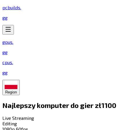
pcbuilds
.
gg
gpus
.
gg
cpus
.
gg
Region
Najlepszy komputer do gier zł1100​​​​‌ ‍ ​‍​‍‌‍ ‌ ​‍‌‍‍‌‌‍‌ ‌‍‍‌‌‍ ‍​‍​‍​ ‍‍​‍​‍‌ ​ ‌‍​‌‌‍ ‍‌‍‍‌‌ ‌​‌ ‍‌​‍ ‍‌‍‍‌‌‍ ​‍​‍​‍ ​​‍​‍‌‍‍​‌ ​‍‌‍‌‌‌‍‌‍​‍​‍​ ‍‍​‍​‍​‍ ‌‍​‌‌‍‌​‌‍ ‌‌‍‍‌‌‍ ‍​‍ ‌‍‍‌‌‍ ‍‌ ‌​‌‍‌‌‌‍ ‍‌ ‌​​‍ ‌‍‌‌‌‍‌​‌‍‍‌‌ ‌​​‍ ‌‍ ‌‌‍ ‌‍‌​‌‍‌‌​ ‌‌ ​​‌ ​‍‌‍‌‌‌ ​ ‌‍‌‌‌‍ ‍‌ ‌​‌‍​‌‌ ‌​‌‍‍‌‌‍ ‌‍ ‍​ ‍ ‌‍‍‌‌‍‌​​ ‌​ ​ ‌‍​‌​ ‌​‌‍‌​​ ​‌​ ​‌​ ‌​​ ‍‌​‍ ‌​ ‍‌‌‍​‍​ ‌‍​ ‌ ​‍ ‌​ ‌​​ ​‍​ ‌‌‌‍‌​​‍ ‌‌‍​‌​ ​‌‌‍‌​​ ​‌​‍ ‌‌‍​‍​ ‍‌​ ​ ‌‍‌‌​ ‌‍​ ‌​‌‍‌​‌‍‌‌​ ‌‍​ ‌‌‌‍​‍‌‍​ ​ ‍ ‌ ‌​‌ ‍‌‌ ​​‌‍‌‌​ ‌‌‍​‍‌ ‌‌‌‍‍‌‌‍ ​‌‍‌​​ ‍ ‌ ​​‌‍​‌‌ ‌​‌‍‍​​ ‌‌‍‍‌​ ​‌​ ‍​‌‍ ‍‌‌ ‌‍ ‍‌‍​‌‌‍ ‌‌‍‌‌​‍‌‌​ ‌‌‌​​‍‌‌ ‌‍‍ ‌‍‌‌‌ ‍‌​‍‌‌​ ​ ‌​‌​​‍‌‌​ ​ ‌​‌​​‍‌‌​ ​‍​ ​‍‌ ​​‌‍ ​​‍‌‌​ ​‍​ ​‍​‍‌‌​ ‌‌‌​‌​​‍ ‍‌ ‌‍‌‍​‌‌‍ ​‌ ‌‌‌‍‌‌​ ‌‍​‍‌‍​‌‌ ​ ‌‍‌‌‌‌‌‌‌ ​‍‌‍ ​​ ‌​‍‌‌​ ​‍‌​‌‍‌‍​‌‌‍‌​‌‍ ‌‌‍‍‌‌‍ ‍​‍‌‍‌‍‍‌‌‍‌​​ ‌​ ​ ‌‍​‌​ ‌​‌‍‌​​ ​‌​ ​‌​ ‌​​ ‍‌​‍ ‌​ ‍‌‌‍​‍​ ‌‍​ ‌ ​‍ ‌​ ‌​​ ​‍​ ‌‌‌‍‌​​‍ ‌‌‍​‌​ ​‌‌‍‌​​ ​‌​‍ ‌‌‍​‍​ ‍‌​ ​ ‌‍‌‌​ ‌‍​ ‌​‌‍‌​‌‍‌‌​ ‌‍​ ‌‌‌‍​‍‌‍​ ​‍‌‍‌ ‌​‌ ‍‌‌ ​​‌‍‌‌​ ‌‌‍​‍‌ ‌‌‌‍‍‌‌‍ ​‌‍‌​​‍‌‍‌ ​​‌‍​‌‌ ‌​‌‍‍​​ ‌‌‍‍‌​ ​‌​ ‍​‌‍ ‍‌‌ ‌‍ ‍‌‍​‌‌‍ ‌‌‍‌‌​‍‌‌​ ‌‌‌​​‍‌‌ ‌‍‍ ‌‍‌‌‌ ‍‌​‍‌‌​ ​ ‌​‌​​‍‌‌​ ​ ‌​‌​​‍‌‌​ ​‍​ ​‍‌ ​​‌‍ ​​‍‌‌​ ​‍​ ​‍​‍‌‌​ ‌‌‌​‌​​‍ ‍‌ ‌‍‌‍​‌‌‍ ​‌ ‌‌‌‍‌‌​‍‌‍‌ ​​‌‍‌‌‌ ​‍‌ ​ ‌ ​​‌‍‌‌‌‍​ ‌ ‌​‌‍‍‌‌ ‌‍‌‍‌‌​ ‌‌ ​​‌ ‌‌‌‍​‍‌‍ ​‌‍‍‌‌ ​ ‌‍‍​‌‍‌‌‌‍‌​​‍​‍‌ ‌
Live Streaming​​​​‌ ‍ ​‍​‍‌‍ ‌ ​‍‌‍‍‌‌‍‌ ‌‍‍‌‌‍ ‍​‍​‍​ ‍‍​‍​‍‌ ​ ‌‍​‌‌‍ ‍‌‍‍‌‌ ‌​‌ ‍‌​‍ ‍‌‍‍‌‌‍ ​‍​‍​‍ ​​‍​‍‌‍‍​‌ ​‍‌‍‌‌‌‍‌‍​‍​‍​ ‍‍​‍​‍​‍ ‌‍​‌‌‍‌​‌‍ ‌‌‍‍‌‌‍ ‍​‍ ‌‍‍‌‌‍ ‍‌ ‌​‌‍‌‌‌‍ ‍‌ ‌​​‍ ‌‍‌‌‌‍‌​‌‍‍‌‌ ‌​​‍ ‌‍ ‌‌‍ ‌‍‌​‌‍‌‌​ ‌‌ ​​‌ ​‍‌‍‌‌‌ ​ ‌‍‌‌‌‍ ‍‌ ‌​‌‍​‌‌ ‌​‌‍‍‌‌‍ ‌‍ ‍​ ‍ ‌‍‍‌‌‍‌​​ ‌​ ​‌‌‍​‍​ ‌‍‌‍​‌‌‍​ ​ ​‌‌‍​‍​ ​‍​‍ ‌‌‍‌​​ ‌ ​ ‍​​ ‌‍​‍ ‌​ ‌​​ ‍​‌‍‌‌​ ‍‌​‍ ‌‌‍​‍​ ​‌‌‍‌‌‌‍‌​​‍ ‌​ ​​‌‍​‍​ ‍‌​ ‌ ‌‍​‍‌‍‌​​ ‌ ​ ‌ ​ ​‌‌‍‌​​ ​​‌‍‌​​ ‍ ‌ ‌​‌ ‍‌‌ ​​‌‍‌‌​ ‌‌ ‌​‌‍​‌‌‍‌ ​ ‍ ‌ ​​‌‍​‌‌ ‌​‌‍‍​​ ‌‌‍ ‍‌‍​‌‌‍ ‌‌‍‌‌​ ‌‍​‍‌‍​‌‌ ​ ‌‍‌‌‌‌‌‌‌ ​‍‌‍ ​​ ‌​‍‌‌​ ​‍‌​‌‍‌‍​‌‌‍‌​‌‍ ‌‌‍‍‌‌‍ ‍​‍‌‍‌‍‍‌‌‍‌​​ ‌​ ​‌‌‍​‍​ ‌‍‌‍​‌‌‍​ ​ ​‌‌‍​‍​ ​‍​‍ ‌‌‍‌​​ ‌ ​ ‍​​ ‌‍​‍ ‌​ ‌​​ ‍​‌‍‌‌​ ‍‌​‍ ‌‌‍​‍​ ​‌‌‍‌‌‌‍‌​​‍ ‌​ ​​‌‍​‍​ ‍‌​ ‌ ‌‍​‍‌‍‌​​ ‌ ​ ‌ ​ ​‌‌‍‌​​ ​​‌‍‌​​‍‌‍‌ ‌​‌ ‍‌‌ ​​‌‍‌‌​ ‌‌ ‌​‌‍​‌‌‍‌ ​‍‌‍‌ ​​‌‍​‌‌ ‌​‌‍‍​​ ‌‌‍ ‍‌‍​‌‌‍ ‌‌‍‌‌​‍‌‍‌ ​​‌‍‌‌‌ ​‍‌ ​ ‌ ​​‌‍‌‌‌‍​ ‌ ‌​‌‍‍‌‌ ‌‍‌‍‌‌​ ‌‌ ​​‌ ‌‌‌‍​‍‌‍ ​‌‍‍‌‌ ​ ‌‍‍​‌‍‌‌‌‍‌​​‍​‍‌ ‌
Editing​​​​‌ ‍ ​‍​‍‌‍ ‌ ​‍‌‍‍‌‌‍‌ ‌‍‍‌‌‍ ‍​‍​‍​ ‍‍​‍​‍‌ ​ ‌‍​‌‌‍ ‍‌‍‍‌‌ ‌​‌ ‍‌​‍ ‍‌‍‍‌‌‍ ​‍​‍​‍ ​​‍​‍‌‍‍​‌ ​‍‌‍‌‌‌‍‌‍​‍​‍​ ‍‍​‍​‍​‍ ‌‍​‌‌‍‌​‌‍ ‌‌‍‍‌‌‍ ‍​‍ ‌‍‍‌‌‍ ‍‌ ‌​‌‍‌‌‌‍ ‍‌ ‌​​‍ ‌‍‌‌‌‍‌​‌‍‍‌‌ ‌​​‍ ‌‍ ‌‌‍ ‌‍‌​‌‍‌‌​ ‌‌ ​​‌ ​‍‌‍‌‌‌ ​ ‌‍‌‌‌‍ ‍‌ ‌​‌‍​‌‌ ‌​‌‍‍‌‌‍ ‌‍ ‍​ ‍ ‌‍‍‌‌‍‌​​ ‌‌‍‌​​ ‌ ‌‍​‍‌‍‌​​ ​‌‌‍​ ​ ‌‍​ ‌​​‍ ‌​ ​‍​ ‌ ​ ‌​​ ‍‌​‍ ‌​ ‌​​ ​‍​ ​ ​ ‍‌​‍ ‌​ ‍​​ ​​​ ‌​‌‍‌‍​‍ ‌​ ‌‍‌‍‌‍‌‍​ ​ ‌‌​ ‌‌‌‍‌​​ ​‌​ ‌ ‌‍​‍‌‍​‍‌‍‌‌​ ​‌​ ‍ ‌ ‌​‌ ‍‌‌ ​​‌‍‌‌​ ‌‌ ‌​‌‍​‌‌‍‌ ​ ‍ ‌ ​​‌‍​‌‌ ‌​‌‍‍​​ ‌‌‍ ‍‌‍​‌‌‍ ‌‌‍‌‌​ ‌‍​‍‌‍​‌‌ ​ ‌‍‌‌‌‌‌‌‌ ​‍‌‍ ​​ ‌​‍‌‌​ ​‍‌​‌‍‌‍​‌‌‍‌​‌‍ ‌‌‍‍‌‌‍ ‍​‍‌‍‌‍‍‌‌‍‌​​ ‌‌‍‌​​ ‌ ‌‍​‍‌‍‌​​ ​‌‌‍​ ​ ‌‍​ ‌​​‍ ‌​ ​‍​ ‌ ​ ‌​​ ‍‌​‍ ‌​ ‌​​ ​‍​ ​ ​ ‍‌​‍ ‌​ ‍​​ ​​​ ‌​‌‍‌‍​‍ ‌​ ‌‍‌‍‌‍‌‍​ ​ ‌‌​ ‌‌‌‍‌​​ ​‌​ ‌ ‌‍​‍‌‍​‍‌‍‌‌​ ​‌​‍‌‍‌ ‌​‌ ‍‌‌ ​​‌‍‌‌​ ‌‌ ‌​‌‍​‌‌‍‌ ​‍‌‍‌ ​​‌‍​‌‌ ‌​‌‍‍​​ ‌‌‍ ‍‌‍​‌‌‍ ‌‌‍‌‌​‍‌‍‌ ​​‌‍‌‌‌ ​‍‌ ​ ‌ ​​‌‍‌‌‌‍​ ‌ ‌​‌‍‍‌‌ ‌‍‌‍‌‌​ ‌‌ ​​‌ ‌‌‌‍​‍‌‍ ​‌‍‍‌‌ ​ ‌‍‍​‌‍‌‌‌‍‌​​‍​‍‌ ‌
1080p 60fps​​​​‌ ‍ ​‍​‍‌‍ ‌ ​‍‌‍‍‌‌‍‌ ‌‍‍‌‌‍ ‍​‍​‍​ ‍‍​‍​‍‌ ​ ‌‍​‌‌‍ ‍‌‍‍‌‌ ‌​‌ ‍‌​‍ ‍‌‍‍‌‌‍ ​‍​‍​‍ ​​‍​‍‌‍‍​‌ ​‍‌‍‌‌‌‍‌‍​‍​‍​ ‍‍​‍​‍​‍ ‌‍​‌‌‍‌​‌‍ ‌‌‍‍‌‌‍ ‍​‍ ‌‍‍‌‌‍ ‍‌ ‌​‌‍‌‌‌‍ ‍‌ ‌​​‍ ‌‍‌‌‌‍‌​‌‍‍‌‌ ‌​​‍ ‌‍ ‌‌‍ ‌‍‌​‌‍‌‌​ ‌‌ ​​‌ ​‍‌‍‌‌‌ ​ ‌‍‌‌‌‍ ‍‌ ‌​‌‍​‌‌ ‌​‌‍‍‌‌‍ ‌‍ ‍​ ‍ ‌‍‍‌‌‍‌​​ ‌‌‍‌‌​ ​‍​ ‌‍​ ‌​‌‍‌‌‌‍​‌​ ‌‍​ ​‍​‍ ‌​ ‌​‌‍‌‍​ ​​‌‍‌‌​‍ ‌​ ‌​‌‍‌‌​ ​​​ ‍‌​‍ ‌​ ‍‌​ ‍‌‌‍​‌​ ‌ ​‍ ‌​ ‌ ‌‍​‌​ ‌‌​ ‌ ​ ‌‍​ ​‌​ ​‍‌‍​‍‌‍​‌​ ​​​ ​​​ ​‌​ ‍ ‌ ‌​‌ ‍‌‌ ​​‌‍‌‌​ ‌‌ ​​‌‍‌‌‌ ​‍‌‍‌‍‌‍ ‌ ​‍‌‍ ‌‌‍​‌‌‍ ‍‌‍​ ‌‍‌‌​ ‍ ‌ ​​‌‍​‌‌ ‌​‌‍‍​​ ‌‌‍ ‍‌‍​‌‌‍ ‌‌‍‌‌​ ‌‍​‍‌‍​‌‌ ​ ‌‍‌‌‌‌‌‌‌ ​‍‌‍ ​​ ‌​‍‌‌​ ​‍‌​‌‍‌‍​‌‌‍‌​‌‍ ‌‌‍‍‌‌‍ ‍​‍‌‍‌‍‍‌‌‍‌​​ ‌‌‍‌‌​ ​‍​ ‌‍​ ‌​‌‍‌‌‌‍​‌​ ‌‍​ ​‍​‍ ‌​ ‌​‌‍‌‍​ ​​‌‍‌‌​‍ ‌​ ‌​‌‍‌‌​ ​​​ ‍‌​‍ ‌​ ‍‌​ ‍‌‌‍​‌​ ‌ ​‍ ‌​ ‌ ‌‍​‌​ ‌‌​ ‌ ​ ‌‍​ ​‌​ ​‍‌‍​‍‌‍​‌​ ​​​ ​​​ ​‌​‍‌‍‌ ‌​‌ ‍‌‌ ​​‌‍‌‌​ ‌‌ ​​‌‍‌‌‌ ​‍‌‍‌‍‌‍ ‌ ​‍‌‍ ‌‌‍​‌‌‍ ‍‌‍​ ‌‍‌‌​‍‌‍‌ ​​‌‍​‌‌ ‌​‌‍‍​​ ‌‌‍ ‍‌‍​‌‌‍ ‌‌‍‌‌​‍‌‍‌ ​​‌‍‌‌‌ ​‍‌ ​ ‌ ​​‌‍‌‌‌‍​ ‌ ‌​‌‍‍‌‌ ‌‍‌‍‌‌​ ‌‌ ​​‌ ‌‌‌‍​‍‌‍ ​‌‍‍‌‌ ​ ‌‍‍​‌‍‌‌‌‍‌​​‍​‍‌ ‌