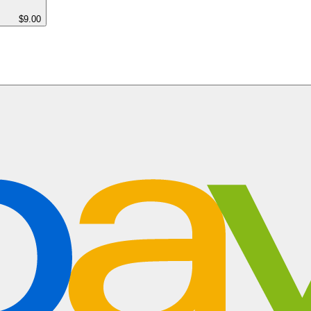
$9.00
$82.50