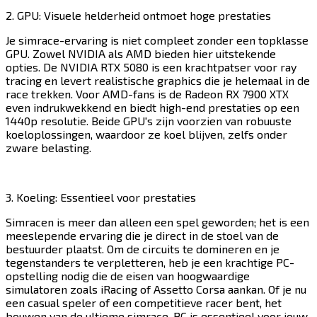
2. GPU: Visuele helderheid ontmoet hoge prestaties​​​​‌ ‍ ​‍​‍‌‍ ‌ ​‍‌‍‍‌‌‍‌ ‌‍‍‌‌‍ ‍​‍​‍​ ‍‍​‍​‍‌ ​ ‌‍​‌‌‍ ‍‌‍‍‌‌ ‌​‌ ‍‌​‍ ‍‌‍‍‌‌‍ ​‍​‍​‍ ​​‍​‍‌‍‍​‌ ​‍‌‍‌‌‌‍‌‍​‍​‍​ ‍‍​‍​‍​‍ ‌‍​‌‌‍‌​‌‍ ‌‌‍‍‌‌‍ ‍​‍ ‌‍‍‌‌‍ ‍‌ ‌​‌‍‌‌‌‍ ‍‌ ‌​​‍ ‌‍‌‌‌‍‌​‌‍‍‌‌ ‌​​‍ ‌‍ ‌‌‍ ‌‍‌​‌‍‌‌​ ‌‌ ​​‌ ​‍‌‍‌‌‌ ​ ‌‍‌‌‌‍ ‍‌ ‌​‌‍​‌‌ ‌​‌‍‍‌‌‍ ‌‍ ‍​ ‍ ‌‍‍‌‌‍‌​​ ‌​ ‌​​ ​​​ ​‍​ ‍​‌‍​ ​ ‌‍​ ‌‍‌‍​‍​‍ ‌‌‍​‌​ ‌‌​ ‌ ‌‍‌‌​‍ ‌​ ‌​​ ‌‍​ ‌‍​ ​‌​‍ ‌​ ‍​‌‍​‍​ ‍‌​ ‍​​‍ ‌‌‍​‍​ ‍​​ ‍​‌‍‌‍​ ​ ​ ​​​ ​​​ ‍​​ ‌​​ ​​‌‍​ ​ ‍​​ ‍ ‌ ‌​‌ ‍‌‌ ​​‌‍‌‌​ ‌‌‍​‍‌ ‌‌‌‍‍‌‌‍ ​‌‍‌​​ ‍ ‌ ​​‌‍​‌‌ ‌​‌‍‍​​ ‌‌‍‍‌​ ​‌​ ‍​‌‍ ‍‌‌ ‌‍ ​‌‍ ‌‍ ‍‌‍‌ ‌‌ ‌‍‌​‌‍‌‌‌ ​ ‌‍​ ​‍‌‌​ ‌‌‌​​‍‌‌ ‌‍‍ ‌‍‌‌‌ ‍‌​‍‌‌​ ​ ‌​‌​​‍‌‌​ ​ ‌​‌​​‍‌‌​ ​‍​ ​‍‌‍ ‍‌‍ ​​‍‌‌​ ​‍​ ​‍​‍‌‌​ ‌‌‌​‌​​‍ ‍‌ ‌‍‌‍​‌‌‍ ​‌ ‌‌‌‍‌‌​‍‌‌​ ‌‌‌​​‍‌‌ ‌‍‍ ‌‍‌‌‌ ‍‌​‍‌‌​ ​ ‌​‌​​‍‌‌​ ​ ‌​‌​​‍‌‌​ ​‍​ ​‍​ ‍​​ ‌ ‌‍​ ​ ‌​​ ​ ​ ‍​‌‍‌​​ ‌ ​ ‍‌‌‍‌‌​ ‍​​ ​‌​‍‌‌​ ​‍​ ​‍​‍‌‌​ ‌‌‌​‌​​‍ ‍‌‍​ ‌‍‍​‌‍‍‌‌‍ ​‌‍‌​‌ ​‍‌‍‌‌‌‍ ‍​‍‌‌​ ‌‌‌​​‍‌‌ ‌‍‍ ‌‍‌‌‌ ‍‌​‍‌‌​ ​ ‌​‌​​‍‌‌​ ​ ‌​‌​​‍‌‌​ ​‍​ ​‍‌‍​‍‌‍​‌‌‍​‌​ ‍​‌‍​‌​ ​​​ ​‌​ ‌‌​ ‍‌​ ‌ ​ ​ ​ ‍‌​‍‌‌​ ​‍​ ​‍​‍‌‌​ ‌‌‌​‌​​‍ ‍‌ ‌​‌‍‌‌‌ ‍​‌ ‌​​ ‌‍​‍‌‍​‌‌ ​ ‌‍‌‌‌‌‌‌‌ ​‍‌‍ ​​ ‌​‍‌‌​ ​‍‌​‌‍‌‍​‌‌‍‌​‌‍ ‌‌‍‍‌‌‍ ‍​‍‌‍‌‍‍‌‌‍‌​​ ‌​ ‌​​ ​​​ ​‍​ ‍​‌‍​ ​ ‌‍​ ‌‍‌‍​‍​‍ ‌‌‍​‌​ ‌‌​ ‌ ‌‍‌‌​‍ ‌​ ‌​​ ‌‍​ ‌‍​ ​‌​‍ ‌​ ‍​‌‍​‍​ ‍‌​ ‍​​‍ ‌‌‍​‍​ ‍​​ ‍​‌‍‌‍​ ​ ​ ​​​ ​​​ ‍​​ ‌​​ ​​‌‍​ ​ ‍​​‍‌‍‌ ‌​‌ ‍‌‌ ​​‌‍‌‌​ ‌‌‍​‍‌ ‌‌‌‍‍‌‌‍ ​‌‍‌​​‍‌‍‌ ​​‌‍​‌‌ ‌​‌‍‍​​ ‌‌‍‍‌​ ​‌​ ‍​‌‍ ‍‌‌ ‌‍ ​‌‍ ‌‍ ‍‌‍‌ ‌‌ ‌‍‌​‌‍‌‌‌ ​ ‌‍​ ​‍‌‌​ ‌‌‌​​‍‌‌ ‌‍‍ ‌‍‌‌‌ ‍‌​‍‌‌​ ​ ‌​‌​​‍‌‌​ ​ ‌​‌​​‍‌‌​ ​‍​ ​‍‌‍ ‍‌‍ ​​‍‌‌​ ​‍​ ​‍​‍‌‌​ ‌‌‌​‌​​‍ ‍‌ ‌‍‌‍​‌‌‍ ​‌ ‌‌‌‍‌‌​‍‌‌​ ‌‌‌​​‍‌‌ ‌‍‍ ‌‍‌‌‌ ‍‌​‍‌‌​ ​ ‌​‌​​‍‌‌​ ​ ‌​‌​​‍‌‌​ ​‍​ ​‍​ ‍​​ ‌ ‌‍​ ​ ‌​​ ​ ​ ‍​‌‍‌​​ ‌ ​ ‍‌‌‍‌‌​ ‍​​ ​‌​‍‌‌​ ​‍​ ​‍​‍‌‌​ ‌‌‌​‌​​‍ ‍‌‍​ ‌‍‍​‌‍‍‌‌‍ ​‌‍‌​‌ ​‍‌‍‌‌‌‍ ‍​‍‌‌​ ‌‌‌​​‍‌‌ ‌‍‍ ‌‍‌‌‌ ‍‌​‍‌‌​ ​ ‌​‌​​‍‌‌​ ​ ‌​‌​​‍‌‌​ ​‍​ ​‍‌‍​‍‌‍​‌‌‍​‌​ ‍​‌‍​‌​ ​​​ ​‌​ ‌‌​ ‍‌​ ‌ ​ ​ ​ ‍‌​‍‌‌​ ​‍​ ​‍​‍‌‌​ ‌‌‌​‌​​‍ ‍‌ ‌​‌‍‌‌‌ ‍​‌ ‌​​‍‌‍‌ ​​‌‍‌‌‌ ​‍‌ ​ ‌ ​​‌‍‌‌‌‍​ ‌ ‌​‌‍‍‌‌ ‌‍‌‍‌‌​ ‌‌ ​​‌ ‌‌‌‍​‍‌‍ ​‌‍‍‌‌ ​ ‌‍‍​‌‍‌‌‌‍‌​​‍​‍‌ ‌
Je simrace-ervaring is niet compleet zonder een topklasse
GPU. Zowel NVIDIA als AMD bieden hier uitstekende
opties. De NVIDIA RTX 5080 is een krachtpatser voor ray
tracing en levert realistische graphics die je helemaal in de
race trekken. Voor AMD-fans is de Radeon RX 7900 XTX
even indrukwekkend en biedt high-end prestaties op een
1440p resolutie. Beide GPU's zijn voorzien van robuuste
koeloplossingen, waardoor ze koel blijven, zelfs onder
zware belasting.​​​​‌ ‍ ​‍​‍‌‍ ‌ ​‍‌‍‍‌‌‍‌ ‌‍‍‌‌‍ ‍​‍​‍​ ‍‍​‍​‍‌ ​ ‌‍​‌‌‍ ‍‌‍‍‌‌ ‌​‌ ‍‌​‍ ‍‌‍‍‌‌‍ ​‍​‍​‍ ​​‍​‍‌‍‍​‌ ​‍‌‍‌‌‌‍‌‍​‍​‍​ ‍‍​‍​‍​‍ ‌‍​‌‌‍‌​‌‍ ‌‌‍‍‌‌‍ ‍​‍ ‌‍‍‌‌‍ ‍‌ ‌​‌‍‌‌‌‍ ‍‌ ‌​​‍ ‌‍‌‌‌‍‌​‌‍‍‌‌ ‌​​‍ ‌‍ ‌‌‍ ‌‍‌​‌‍‌‌​ ‌‌ ​​‌ ​‍‌‍‌‌‌ ​ ‌‍‌‌‌‍ ‍‌ ‌​‌‍​‌‌ ‌​‌‍‍‌‌‍ ‌‍ ‍​ ‍ ‌‍‍‌‌‍‌​​ ‌​ ‌​​ ​​​ ​‍​ ‍​‌‍​ ​ ‌‍​ ‌‍‌‍​‍​‍ ‌‌‍​‌​ ‌‌​ ‌ ‌‍‌‌​‍ ‌​ ‌​​ ‌‍​ ‌‍​ ​‌​‍ ‌​ ‍​‌‍​‍​ ‍‌​ ‍​​‍ ‌‌‍​‍​ ‍​​ ‍​‌‍‌‍​ ​ ​ ​​​ ​​​ ‍​​ ‌​​ ​​‌‍​ ​ ‍​​ ‍ ‌ ‌​‌ ‍‌‌ ​​‌‍‌‌​ ‌‌‍​‍‌ ‌‌‌‍‍‌‌‍ ​‌‍‌​​ ‍ ‌ ​​‌‍​‌‌ ‌​‌‍‍​​ ‌‌‍‍‌​ ​‌​ ‍​‌‍ ‍‌‌ ‌‍ ​‌‍ ‌‍ ‍‌‍‌ ‌‌ ‌‍‌​‌‍‌‌‌ ​ ‌‍​ ​‍‌‌​ ‌‌‌​​‍‌‌ ‌‍‍ ‌‍‌‌‌ ‍‌​‍‌‌​ ​ ‌​‌​​‍‌‌​ ​ ‌​‌​​‍‌‌​ ​‍​ ​‍‌‍ ‍‌‍ ​​‍‌‌​ ​‍​ ​‍​‍‌‌​ ‌‌‌​‌​​‍ ‍‌ ‌‍‌‍​‌‌‍ ​‌ ‌‌‌‍‌‌​‍‌‌​ ‌‌‌​​‍‌‌ ‌‍‍ ‌‍‌‌‌ ‍‌​‍‌‌​ ​ ‌​‌​​‍‌‌​ ​ ‌​‌​​‍‌‌​ ​‍​ ​‍‌‍​‌‌‍‌​‌‍​‍​ ​‌​ ‌ ​ ​‌‌‍‌‌‌‍​ ​ ‍‌​ ​ ​ ‍​‌‍​‌​‍‌‌​ ​‍​ ​‍​‍‌‌​ ‌‌‌​‌​​‍ ‍‌‍​ ‌‍‍​‌‍‍‌‌‍ ​‌‍‌​‌ ​‍‌‍‌‌‌‍ ‍​‍‌‌​ ‌‌‌​​‍‌‌ ‌‍‍ ‌‍‌‌‌ ‍‌​‍‌‌​ ​ ‌​‌​​‍‌‌​ ​ ‌​‌​​‍‌‌​ ​‍​ ​‍‌‍‌​​ ‍​​ ‌​‌‍​ ​ ‌ ​ ​ ‌‍‌‌‌‍‌‌​ ‌​​ ​‍​ ‍​‌‍‌‌​‍‌‌​ ​‍​ ​‍​‍‌‌​ ‌‌‌​‌​​‍ ‍‌ ‌​‌‍‌‌‌ ‍​‌ ‌​​ ‌‍​‍‌‍​‌‌ ​ ‌‍‌‌‌‌‌‌‌ ​‍‌‍ ​​ ‌​‍‌‌​ ​‍‌​‌‍‌‍​‌‌‍‌​‌‍ ‌‌‍‍‌‌‍ ‍​‍‌‍‌‍‍‌‌‍‌​​ ‌​ ‌​​ ​​​ ​‍​ ‍​‌‍​ ​ ‌‍​ ‌‍‌‍​‍​‍ ‌‌‍​‌​ ‌‌​ ‌ ‌‍‌‌​‍ ‌​ ‌​​ ‌‍​ ‌‍​ ​‌​‍ ‌​ ‍​‌‍​‍​ ‍‌​ ‍​​‍ ‌‌‍​‍​ ‍​​ ‍​‌‍‌‍​ ​ ​ ​​​ ​​​ ‍​​ ‌​​ ​​‌‍​ ​ ‍​​‍‌‍‌ ‌​‌ ‍‌‌ ​​‌‍‌‌​ ‌‌‍​‍‌ ‌‌‌‍‍‌‌‍ ​‌‍‌​​‍‌‍‌ ​​‌‍​‌‌ ‌​‌‍‍​​ ‌‌‍‍‌​ ​‌​ ‍​‌‍ ‍‌‌ ‌‍ ​‌‍ ‌‍ ‍‌‍‌ ‌‌ ‌‍‌​‌‍‌‌‌ ​ ‌‍​ ​‍‌‌​ ‌‌‌​​‍‌‌ ‌‍‍ ‌‍‌‌‌ ‍‌​‍‌‌​ ​ ‌​‌​​‍‌‌​ ​ ‌​‌​​‍‌‌​ ​‍​ ​‍‌‍ ‍‌‍ ​​‍‌‌​ ​‍​ ​‍​‍‌‌​ ‌‌‌​‌​​‍ ‍‌ ‌‍‌‍​‌‌‍ ​‌ ‌‌‌‍‌‌​‍‌‌​ ‌‌‌​​‍‌‌ ‌‍‍ ‌‍‌‌‌ ‍‌​‍‌‌​ ​ ‌​‌​​‍‌‌​ ​ ‌​‌​​‍‌‌​ ​‍​ ​‍‌‍​‌‌‍‌​‌‍​‍​ ​‌​ ‌ ​ ​‌‌‍‌‌‌‍​ ​ ‍‌​ ​ ​ ‍​‌‍​‌​‍‌‌​ ​‍​ ​‍​‍‌‌​ ‌‌‌​‌​​‍ ‍‌‍​ ‌‍‍​‌‍‍‌‌‍ ​‌‍‌​‌ ​‍‌‍‌‌‌‍ ‍​‍‌‌​ ‌‌‌​​‍‌‌ ‌‍‍ ‌‍‌‌‌ ‍‌​‍‌‌​ ​ ‌​‌​​‍‌‌​ ​ ‌​‌​​‍‌‌​ ​‍​ ​‍‌‍‌​​ ‍​​ ‌​‌‍​ ​ ‌ ​ ​ ‌‍‌‌‌‍‌‌​ ‌​​ ​‍​ ‍​‌‍‌‌​‍‌‌​ ​‍​ ​‍​‍‌‌​ ‌‌‌​‌​​‍ ‍‌ ‌​‌‍‌‌‌ ‍​‌ ‌​​‍‌‍‌ ​​‌‍‌‌‌ ​‍‌ ​ ‌ ​​‌‍‌‌‌‍​ ‌ ‌​‌‍‍‌‌ ‌‍‌‍‌‌​ ‌‌ ​​‌ ‌‌‌‍​‍‌‍ ​‌‍‍‌‌ ​ ‌‍‍​‌‍‌‌‌‍‌​​‍​‍‌ ‌
3. Koeling: Essentieel voor prestaties​​​​‌ ‍ ​‍​‍‌‍ ‌ ​‍‌‍‍‌‌‍‌ ‌‍‍‌‌‍ ‍​‍​‍​ ‍‍​‍​‍‌ ​ ‌‍​‌‌‍ ‍‌‍‍‌‌ ‌​‌ ‍‌​‍ ‍‌‍‍‌‌‍ ​‍​‍​‍ ​​‍​‍‌‍‍​‌ ​‍‌‍‌‌‌‍‌‍​‍​‍​ ‍‍​‍​‍​‍ ‌‍​‌‌‍‌​‌‍ ‌‌‍‍‌‌‍ ‍​‍ ‌‍‍‌‌‍ ‍‌ ‌​‌‍‌‌‌‍ ‍‌ ‌​​‍ ‌‍‌‌‌‍‌​‌‍‍‌‌ ‌​​‍ ‌‍ ‌‌‍ ‌‍‌​‌‍‌‌​ ‌‌ ​​‌ ​‍‌‍‌‌‌ ​ ‌‍‌‌‌‍ ‍‌ ‌​‌‍​‌‌ ‌​‌‍‍‌‌‍ ‌‍ ‍​ ‍ ‌‍‍‌‌‍‌​​ ‌​ ‌​​ ​​​ ​‍​ ‍​‌‍​ ​ ‌‍​ ‌‍‌‍​‍​‍ ‌‌‍​‌​ ‌‌​ ‌ ‌‍‌‌​‍ ‌​ ‌​​ ‌‍​ ‌‍​ ​‌​‍ ‌​ ‍​‌‍​‍​ ‍‌​ ‍​​‍ ‌‌‍​‍​ ‍​​ ‍​‌‍‌‍​ ​ ​ ​​​ ​​​ ‍​​ ‌​​ ​​‌‍​ ​ ‍​​ ‍ ‌ ‌​‌ ‍‌‌ ​​‌‍‌‌​ ‌‌‍​‍‌ ‌‌‌‍‍‌‌‍ ​‌‍‌​​ ‍ ‌ ​​‌‍​‌‌ ‌​‌‍‍​​ ‌‌‍‍‌​ ​‌​ ‍​‌‍ ‍‌‌ ‌‍ ​‌‍ ‌‍ ‍‌‍‌ ‌‌ ‌‍‌​‌‍‌‌‌ ​ ‌‍​ ​‍‌‌​ ‌‌‌​​‍‌‌ ‌‍‍ ‌‍‌‌‌ ‍‌​‍‌‌​ ​ ‌​‌​​‍‌‌​ ​ ‌​‌​​‍‌‌​ ​‍​ ​‍‌‍ ‍‌‍ ​​‍‌‌​ ​‍​ ​‍​‍‌‌​ ‌‌‌​‌​​‍ ‍‌ ‌‍‌‍​‌‌‍ ​‌ ‌‌‌‍‌‌​‍‌‌​ ‌‌‌​​‍‌‌ ‌‍‍ ‌‍‌‌‌ ‍‌​‍‌‌​ ​ ‌​‌​​‍‌‌​ ​ ‌​‌​​‍‌‌​ ​‍​ ​‍​ ‌‍​ ‌ ​ ‌‌‌‍​‍​ ‌ ‌‍​ ​ ‌​​ ​‌​ ‍‌​ ​‍​ ​‌​ ​‍​‍‌‌​ ​‍​ ​‍​‍‌‌​ ‌‌‌​‌​​‍ ‍‌‍​ ‌‍‍​‌‍‍‌‌‍ ​‌‍‌​‌ ​‍‌‍‌‌‌‍ ‍​‍‌‌​ ‌‌‌​​‍‌‌ ‌‍‍ ‌‍‌‌‌ ‍‌​‍‌‌​ ​ ‌​‌​​‍‌‌​ ​ ‌​‌​​‍‌‌​ ​‍​ ​‍​ ‍‌‌‍‌‌​ ​ ​ ‍‌‌‍​ ​ ​‌​ ‌​​ ​ ‌‍​‌​ ​‌‌‍​‌​ ‍​​‍‌‌​ ​‍​ ​‍​‍‌‌​ ‌‌‌​‌​​‍ ‍‌ ‌​‌‍‌‌‌ ‍​‌ ‌​​ ‌‍​‍‌‍​‌‌ ​ ‌‍‌‌‌‌‌‌‌ ​‍‌‍ ​​ ‌​‍‌‌​ ​‍‌​‌‍‌‍​‌‌‍‌​‌‍ ‌‌‍‍‌‌‍ ‍​‍‌‍‌‍‍‌‌‍‌​​ ‌​ ‌​​ ​​​ ​‍​ ‍​‌‍​ ​ ‌‍​ ‌‍‌‍​‍​‍ ‌‌‍​‌​ ‌‌​ ‌ ‌‍‌‌​‍ ‌​ ‌​​ ‌‍​ ‌‍​ ​‌​‍ ‌​ ‍​‌‍​‍​ ‍‌​ ‍​​‍ ‌‌‍​‍​ ‍​​ ‍​‌‍‌‍​ ​ ​ ​​​ ​​​ ‍​​ ‌​​ ​​‌‍​ ​ ‍​​‍‌‍‌ ‌​‌ ‍‌‌ ​​‌‍‌‌​ ‌‌‍​‍‌ ‌‌‌‍‍‌‌‍ ​‌‍‌​​‍‌‍‌ ​​‌‍​‌‌ ‌​‌‍‍​​ ‌‌‍‍‌​ ​‌​ ‍​‌‍ ‍‌‌ ‌‍ ​‌‍ ‌‍ ‍‌‍‌ ‌‌ ‌‍‌​‌‍‌‌‌ ​ ‌‍​ ​‍‌‌​ ‌‌‌​​‍‌‌ ‌‍‍ ‌‍‌‌‌ ‍‌​‍‌‌​ ​ ‌​‌​​‍‌‌​ ​ ‌​‌​​‍‌‌​ ​‍​ ​‍‌‍ ‍‌‍ ​​‍‌‌​ ​‍​ ​‍​‍‌‌​ ‌‌‌​‌​​‍ ‍‌ ‌‍‌‍​‌‌‍ ​‌ ‌‌‌‍‌‌​‍‌‌​ ‌‌‌​​‍‌‌ ‌‍‍ ‌‍‌‌‌ ‍‌​‍‌‌​ ​ ‌​‌​​‍‌‌​ ​ ‌​‌​​‍‌‌​ ​‍​ ​‍​ ‌‍​ ‌ ​ ‌‌‌‍​‍​ ‌ ‌‍​ ​ ‌​​ ​‌​ ‍‌​ ​‍​ ​‌​ ​‍​‍‌‌​ ​‍​ ​‍​‍‌‌​ ‌‌‌​‌​​‍ ‍‌‍​ ‌‍‍​‌‍‍‌‌‍ ​‌‍‌​‌ ​‍‌‍‌‌‌‍ ‍​‍‌‌​ ‌‌‌​​‍‌‌ ‌‍‍ ‌‍‌‌‌ ‍‌​‍‌‌​ ​ ‌​‌​​‍‌‌​ ​ ‌​‌​​‍‌‌​ ​‍​ ​‍​ ‍‌‌‍‌‌​ ​ ​ ‍‌‌‍​ ​ ​‌​ ‌​​ ​ ‌‍​‌​ ​‌‌‍​‌​ ‍​​‍‌‌​ ​‍​ ​‍​‍‌‌​ ‌‌‌​‌​​‍ ‍‌ ‌​‌‍‌‌‌ ‍​‌ ‌​​‍‌‍‌ ​​‌‍‌‌‌ ​‍‌ ​ ‌ ​​‌‍‌‌‌‍​ ‌ ‌​‌‍‍‌‌ ‌‍‌‍‌‌​ ‌‌ ​​‌ ‌‌‌‍​‍‌‍ ​‌‍‍‌‌ ​ ‌‍‍​‌‍‌‌‌‍‌​​‍​‍‌ ‌
Simracen is meer dan alleen een spel geworden; het is een
meeslepende ervaring die je direct in de stoel van de
bestuurder plaatst. Om de circuits te domineren en je
tegenstanders te verpletteren, heb je een krachtige PC-
opstelling nodig die de eisen van hoogwaardige
simulatoren zoals iRacing of Assetto Corsa aankan. Of je nu
een casual speler of een competitieve racer bent, het
bouwen van de ultieme simrace-PC is essentieel voor jouw