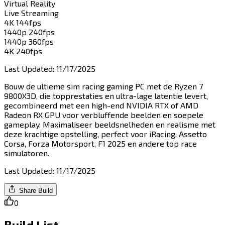
Virtual Reality​​​​‌ ‍ ​‍​‍‌‍ ‌ ​‍‌‍‍‌‌‍‌ ‌‍‍‌‌‍ ‍​‍​‍​ ‍‍​‍​‍‌ ​ ‌‍​‌‌‍ ‍‌‍‍‌‌ ‌​‌ ‍‌​‍ ‍‌‍‍‌‌‍ ​‍​‍​‍ ​​‍​‍‌‍‍​‌ ​‍‌‍‌‌‌‍‌‍​‍​‍​ ‍‍​‍​‍​‍ ‌‍​‌‌‍‌​‌‍ ‌‌‍‍‌‌‍ ‍​‍ ‌‍‍‌‌‍ ‍‌ ‌​‌‍‌‌‌‍ ‍‌ ‌​​‍ ‌‍‌‌‌‍‌​‌‍‍‌‌ ‌​​‍ ‌‍ ‌‌‍ ‌‍‌​‌‍‌‌​ ‌‌ ​​‌ ​‍‌‍‌‌‌ ​ ‌‍‌‌‌‍ ‍‌ ‌​‌‍​‌‌ ‌​‌‍‍‌‌‍ ‌‍ ‍​ ‍ ‌‍‍‌‌‍‌​​ ‌​ ​‌​ ​‌‌‍​‌​ ‍‌‌‍‌‌‌‍​‍​ ‌ ​ ​‍​‍ ‌​ ‌​‌‍‌​​ ​‍​ ‌​​‍ ‌​ ‌​​ ​​‌‍‌​​ ​‍​‍ ‌‌‍​‌‌‍​‌‌‍‌​‌‍​‌​‍ ‌‌‍‌‍‌‍‌​‌‍​‍​ ‍‌​ ‌ ​ ‌‍‌‍​‌​ ‌ ‌‍​‍​ ‍​​ ‍‌‌‍‌‍​ ‍ ‌ ‌​‌ ‍‌‌ ​​‌‍‌‌​ ‌‌ ‌​‌‍​‌‌‍‌ ​ ‍ ‌ ​​‌‍​‌‌ ‌​‌‍‍​​ ‌‌‍ ‍‌‍​‌‌‍ ‌‌‍‌‌​ ‌‍​‍‌‍​‌‌ ​ ‌‍‌‌‌‌‌‌‌ ​‍‌‍ ​​ ‌​‍‌‌​ ​‍‌​‌‍‌‍​‌‌‍‌​‌‍ ‌‌‍‍‌‌‍ ‍​‍‌‍‌‍‍‌‌‍‌​​ ‌​ ​‌​ ​‌‌‍​‌​ ‍‌‌‍‌‌‌‍​‍​ ‌ ​ ​‍​‍ ‌​ ‌​‌‍‌​​ ​‍​ ‌​​‍ ‌​ ‌​​ ​​‌‍‌​​ ​‍​‍ ‌‌‍​‌‌‍​‌‌‍‌​‌‍​‌​‍ ‌‌‍‌‍‌‍‌​‌‍​‍​ ‍‌​ ‌ ​ ‌‍‌‍​‌​ ‌ ‌‍​‍​ ‍​​ ‍‌‌‍‌‍​‍‌‍‌ ‌​‌ ‍‌‌ ​​‌‍‌‌​ ‌‌ ‌​‌‍​‌‌‍‌ ​‍‌‍‌ ​​‌‍​‌‌ ‌​‌‍‍​​ ‌‌‍ ‍‌‍​‌‌‍ ‌‌‍‌‌​‍‌‍‌ ​​‌‍‌‌‌ ​‍‌ ​ ‌ ​​‌‍‌‌‌‍​ ‌ ‌​‌‍‍‌‌ ‌‍‌‍‌‌​ ‌‌ ​​‌ ‌‌‌‍​‍‌‍ ​‌‍‍‌‌ ​ ‌‍‍​‌‍‌‌‌‍‌​​‍​‍‌ ‌
Live Streaming​​​​‌ ‍ ​‍​‍‌‍ ‌ ​‍‌‍‍‌‌‍‌ ‌‍‍‌‌‍ ‍​‍​‍​ ‍‍​‍​‍‌ ​ ‌‍​‌‌‍ ‍‌‍‍‌‌ ‌​‌ ‍‌​‍ ‍‌‍‍‌‌‍ ​‍​‍​‍ ​​‍​‍‌‍‍​‌ ​‍‌‍‌‌‌‍‌‍​‍​‍​ ‍‍​‍​‍​‍ ‌‍​‌‌‍‌​‌‍ ‌‌‍‍‌‌‍ ‍​‍ ‌‍‍‌‌‍ ‍‌ ‌​‌‍‌‌‌‍ ‍‌ ‌​​‍ ‌‍‌‌‌‍‌​‌‍‍‌‌ ‌​​‍ ‌‍ ‌‌‍ ‌‍‌​‌‍‌‌​ ‌‌ ​​‌ ​‍‌‍‌‌‌ ​ ‌‍‌‌‌‍ ‍‌ ‌​‌‍​‌‌ ‌​‌‍‍‌‌‍ ‌‍ ‍​ ‍ ‌‍‍‌‌‍‌​​ ‌​ ​‌‌‍​‍​ ‌‍‌‍​‌‌‍​ ​ ​‌‌‍​‍​ ​‍​‍ ‌‌‍‌​​ ‌ ​ ‍​​ ‌‍​‍ ‌​ ‌​​ ‍​‌‍‌‌​ ‍‌​‍ ‌‌‍​‍​ ​‌‌‍‌‌‌‍‌​​‍ ‌​ ​​‌‍​‍​ ‍‌​ ‌ ‌‍​‍‌‍‌​​ ‌ ​ ‌ ​ ​‌‌‍‌​​ ​​‌‍‌​​ ‍ ‌ ‌​‌ ‍‌‌ ​​‌‍‌‌​ ‌‌ ‌​‌‍​‌‌‍‌ ​ ‍ ‌ ​​‌‍​‌‌ ‌​‌‍‍​​ ‌‌‍ ‍‌‍​‌‌‍ ‌‌‍‌‌​ ‌‍​‍‌‍​‌‌ ​ ‌‍‌‌‌‌‌‌‌ ​‍‌‍ ​​ ‌​‍‌‌​ ​‍‌​‌‍‌‍​‌‌‍‌​‌‍ ‌‌‍‍‌‌‍ ‍​‍‌‍‌‍‍‌‌‍‌​​ ‌​ ​‌‌‍​‍​ ‌‍‌‍​‌‌‍​ ​ ​‌‌‍​‍​ ​‍​‍ ‌‌‍‌​​ ‌ ​ ‍​​ ‌‍​‍ ‌​ ‌​​ ‍​‌‍‌‌​ ‍‌​‍ ‌‌‍​‍​ ​‌‌‍‌‌‌‍‌​​‍ ‌​ ​​‌‍​‍​ ‍‌​ ‌ ‌‍​‍‌‍‌​​ ‌ ​ ‌ ​ ​‌‌‍‌​​ ​​‌‍‌​​‍‌‍‌ ‌​‌ ‍‌‌ ​​‌‍‌‌​ ‌‌ ‌​‌‍​‌‌‍‌ ​‍‌‍‌ ​​‌‍​‌‌ ‌​‌‍‍​​ ‌‌‍ ‍‌‍​‌‌‍ ‌‌‍‌‌​‍‌‍‌ ​​‌‍‌‌‌ ​‍‌ ​ ‌ ​​‌‍‌‌‌‍​ ‌ ‌​‌‍‍‌‌ ‌‍‌‍‌‌​ ‌‌ ​​‌ ‌‌‌‍​‍‌‍ ​‌‍‍‌‌ ​ ‌‍‍​‌‍‌‌‌‍‌​​‍​‍‌ ‌
4K 144fps​​​​‌ ‍ ​‍​‍‌‍ ‌ ​‍‌‍‍‌‌‍‌ ‌‍‍‌‌‍ ‍​‍​‍​ ‍‍​‍​‍‌ ​ ‌‍​‌‌‍ ‍‌‍‍‌‌ ‌​‌ ‍‌​‍ ‍‌‍‍‌‌‍ ​‍​‍​‍ ​​‍​‍‌‍‍​‌ ​‍‌‍‌‌‌‍‌‍​‍​‍​ ‍‍​‍​‍​‍ ‌‍​‌‌‍‌​‌‍ ‌‌‍‍‌‌‍ ‍​‍ ‌‍‍‌‌‍ ‍‌ ‌​‌‍‌‌‌‍ ‍‌ ‌​​‍ ‌‍‌‌‌‍‌​‌‍‍‌‌ ‌​​‍ ‌‍ ‌‌‍ ‌‍‌​‌‍‌‌​ ‌‌ ​​‌ ​‍‌‍‌‌‌ ​ ‌‍‌‌‌‍ ‍‌ ‌​‌‍​‌‌ ‌​‌‍‍‌‌‍ ‌‍ ‍​ ‍ ‌‍‍‌‌‍‌​​ ‌​ ‌ ‌‍​‍‌‍‌‍​ ​‍‌‍‌‍‌‍‌​​ ​‍‌‍‌‌​‍ ‌‌‍​‍‌‍​ ​ ‌​​ ​‍​‍ ‌​ ‌​​ ‍‌​ ‍​​ ‍‌​‍ ‌​ ‍​‌‍‌​​ ​ ​ ‌​​‍ ‌​ ‌‍‌‍​‌​ ‍​​ ​​​ ‍​​ ‍​​ ​ ​ ‌​​ ​ ​ ‌​​ ‍​‌‍​‌​ ‍ ‌ ‌​‌ ‍‌‌ ​​‌‍‌‌​ ‌‌ ​​‌‍‌‌‌ ​‍‌‍‌‍‌‍ ‌ ​‍‌‍ ‌‌‍​‌‌‍ ‍‌‍​ ‌‍‌‌​ ‍ ‌ ​​‌‍​‌‌ ‌​‌‍‍​​ ‌‌‍ ‍‌‍​‌‌‍ ‌‌‍‌‌​ ‌‍​‍‌‍​‌‌ ​ ‌‍‌‌‌‌‌‌‌ ​‍‌‍ ​​ ‌​‍‌‌​ ​‍‌​‌‍‌‍​‌‌‍‌​‌‍ ‌‌‍‍‌‌‍ ‍​‍‌‍‌‍‍‌‌‍‌​​ ‌​ ‌ ‌‍​‍‌‍‌‍​ ​‍‌‍‌‍‌‍‌​​ ​‍‌‍‌‌​‍ ‌‌‍​‍‌‍​ ​ ‌​​ ​‍​‍ ‌​ ‌​​ ‍‌​ ‍​​ ‍‌​‍ ‌​ ‍​‌‍‌​​ ​ ​ ‌​​‍ ‌​ ‌‍‌‍​‌​ ‍​​ ​​​ ‍​​ ‍​​ ​ ​ ‌​​ ​ ​ ‌​​ ‍​‌‍​‌​‍‌‍‌ ‌​‌ ‍‌‌ ​​‌‍‌‌​ ‌‌ ​​‌‍‌‌‌ ​‍‌‍‌‍‌‍ ‌ ​‍‌‍ ‌‌‍​‌‌‍ ‍‌‍​ ‌‍‌‌​‍‌‍‌ ​​‌‍​‌‌ ‌​‌‍‍​​ ‌‌‍ ‍‌‍​‌‌‍ ‌‌‍‌‌​‍‌‍‌ ​​‌‍‌‌‌ ​‍‌ ​ ‌ ​​‌‍‌‌‌‍​ ‌ ‌​‌‍‍‌‌ ‌‍‌‍‌‌​ ‌‌ ​​‌ ‌‌‌‍​‍‌‍ ​‌‍‍‌‌ ​ ‌‍‍​‌‍‌‌‌‍‌​​‍​‍‌ ‌
1440p 240fps​​​​‌ ‍ ​‍​‍‌‍ ‌ ​‍‌‍‍‌‌‍‌ ‌‍‍‌‌‍ ‍​‍​‍​ ‍‍​‍​‍‌ ​ ‌‍​‌‌‍ ‍‌‍‍‌‌ ‌​‌ ‍‌​‍ ‍‌‍‍‌‌‍ ​‍​‍​‍ ​​‍​‍‌‍‍​‌ ​‍‌‍‌‌‌‍‌‍​‍​‍​ ‍‍​‍​‍​‍ ‌‍​‌‌‍‌​‌‍ ‌‌‍‍‌‌‍ ‍​‍ ‌‍‍‌‌‍ ‍‌ ‌​‌‍‌‌‌‍ ‍‌ ‌​​‍ ‌‍‌‌‌‍‌​‌‍‍‌‌ ‌​​‍ ‌‍ ‌‌‍ ‌‍‌​‌‍‌‌​ ‌‌ ​​‌ ​‍‌‍‌‌‌ ​ ‌‍‌‌‌‍ ‍‌ ‌​‌‍​‌‌ ‌​‌‍‍‌‌‍ ‌‍ ‍​ ‍ ‌‍‍‌‌‍‌​​ ‌‌‍​‍​ ​‌​ ​ ‌‍‌‍​ ​‍‌‍‌‍‌‍​ ​ ‍​​‍ ‌​ ​‌‌‍‌‌‌‍​‌​ ​‌​‍ ‌​ ‌​‌‍​‌‌‍​ ​ ​‍​‍ ‌​ ‍​​ ​​​ ‌‍‌‍​ ​‍ ‌‌‍​‌​ ​​​ ‍​​ ‍​​ ‍​​ ‌‍​ ‌ ​ ‌ ​ ​‍​ ‍​​ ​ ​ ​ ​ ‍ ‌ ‌​‌ ‍‌‌ ​​‌‍‌‌​ ‌‌ ​​‌‍‌‌‌ ​‍‌‍‌‍‌‍ ‌ ​‍‌‍ ‌‌‍​‌‌‍ ‍‌‍​ ‌‍‌‌​ ‍ ‌ ​​‌‍​‌‌ ‌​‌‍‍​​ ‌‌‍ ‍‌‍​‌‌‍ ‌‌‍‌‌​ ‌‍​‍‌‍​‌‌ ​ ‌‍‌‌‌‌‌‌‌ ​‍‌‍ ​​ ‌​‍‌‌​ ​‍‌​‌‍‌‍​‌‌‍‌​‌‍ ‌‌‍‍‌‌‍ ‍​‍‌‍‌‍‍‌‌‍‌​​ ‌‌‍​‍​ ​‌​ ​ ‌‍‌‍​ ​‍‌‍‌‍‌‍​ ​ ‍​​‍ ‌​ ​‌‌‍‌‌‌‍​‌​ ​‌​‍ ‌​ ‌​‌‍​‌‌‍​ ​ ​‍​‍ ‌​ ‍​​ ​​​ ‌‍‌‍​ ​‍ ‌‌‍​‌​ ​​​ ‍​​ ‍​​ ‍​​ ‌‍​ ‌ ​ ‌ ​ ​‍​ ‍​​ ​ ​ ​ ​‍‌‍‌ ‌​‌ ‍‌‌ ​​‌‍‌‌​ ‌‌ ​​‌‍‌‌‌ ​‍‌‍‌‍‌‍ ‌ ​‍‌‍ ‌‌‍​‌‌‍ ‍‌‍​ ‌‍‌‌​‍‌‍‌ ​​‌‍​‌‌ ‌​‌‍‍​​ ‌‌‍ ‍‌‍​‌‌‍ ‌‌‍‌‌​‍‌‍‌ ​​‌‍‌‌‌ ​‍‌ ​ ‌ ​​‌‍‌‌‌‍​ ‌ ‌​‌‍‍‌‌ ‌‍‌‍‌‌​ ‌‌ ​​‌ ‌‌‌‍​‍‌‍ ​‌‍‍‌‌ ​ ‌‍‍​‌‍‌‌‌‍‌​​‍​‍‌ ‌
1440p 360fps​​​​‌ ‍ ​‍​‍‌‍ ‌ ​‍‌‍‍‌‌‍‌ ‌‍‍‌‌‍ ‍​‍​‍​ ‍‍​‍​‍‌ ​ ‌‍​‌‌‍ ‍‌‍‍‌‌ ‌​‌ ‍‌​‍ ‍‌‍‍‌‌‍ ​‍​‍​‍ ​​‍​‍‌‍‍​‌ ​‍‌‍‌‌‌‍‌‍​‍​‍​ ‍‍​‍​‍​‍ ‌‍​‌‌‍‌​‌‍ ‌‌‍‍‌‌‍ ‍​‍ ‌‍‍‌‌‍ ‍‌ ‌​‌‍‌‌‌‍ ‍‌ ‌​​‍ ‌‍‌‌‌‍‌​‌‍‍‌‌ ‌​​‍ ‌‍ ‌‌‍ ‌‍‌​‌‍‌‌​ ‌‌ ​​‌ ​‍‌‍‌‌‌ ​ ‌‍‌‌‌‍ ‍‌ ‌​‌‍​‌‌ ‌​‌‍‍‌‌‍ ‌‍ ‍​ ‍ ‌‍‍‌‌‍‌​​ ‌​ ‌‍​ ‌‌​ ‍​‌‍​‍​ ‌​​ ‌​‌‍‌​‌‍​ ​‍ ‌​ ‌​​ ‌‍‌‍​ ​ ‌​​‍ ‌​ ‌​​ ‌‌​ ‍​​ ​‌​‍ ‌​ ‍‌​ ‌‌‌‍‌‍​ ‌ ​‍ ‌​ ​ ​ ‌ ​ ‍‌‌‍‌‌​ ‌‌​ ​ ​ ‌‍‌‍​ ​ ​‍​ ‌​‌‍‌‍​ ‍‌​ ‍ ‌ ‌​‌ ‍‌‌ ​​‌‍‌‌​ ‌‌ ​​‌‍‌‌‌ ​‍‌‍‌‍‌‍ ‌ ​‍‌‍ ‌‌‍​‌‌‍ ‍‌‍​ ‌‍‌‌​ ‍ ‌ ​​‌‍​‌‌ ‌​‌‍‍​​ ‌‌‍ ‍‌‍​‌‌‍ ‌‌‍‌‌​ ‌‍​‍‌‍​‌‌ ​ ‌‍‌‌‌‌‌‌‌ ​‍‌‍ ​​ ‌​‍‌‌​ ​‍‌​‌‍‌‍​‌‌‍‌​‌‍ ‌‌‍‍‌‌‍ ‍​‍‌‍‌‍‍‌‌‍‌​​ ‌​ ‌‍​ ‌‌​ ‍​‌‍​‍​ ‌​​ ‌​‌‍‌​‌‍​ ​‍ ‌​ ‌​​ ‌‍‌‍​ ​ ‌​​‍ ‌​ ‌​​ ‌‌​ ‍​​ ​‌​‍ ‌​ ‍‌​ ‌‌‌‍‌‍​ ‌ ​‍ ‌​ ​ ​ ‌ ​ ‍‌‌‍‌‌​ ‌‌​ ​ ​ ‌‍‌‍​ ​ ​‍​ ‌​‌‍‌‍​ ‍‌​‍‌‍‌ ‌​‌ ‍‌‌ ​​‌‍‌‌​ ‌‌ ​​‌‍‌‌‌ ​‍‌‍‌‍‌‍ ‌ ​‍‌‍ ‌‌‍​‌‌‍ ‍‌‍​ ‌‍‌‌​‍‌‍‌ ​​‌‍​‌‌ ‌​‌‍‍​​ ‌‌‍ ‍‌‍​‌‌‍ ‌‌‍‌‌​‍‌‍‌ ​​‌‍‌‌‌ ​‍‌ ​ ‌ ​​‌‍‌‌‌‍​ ‌ ‌​‌‍‍‌‌ ‌‍‌‍‌‌​ ‌‌ ​​‌ ‌‌‌‍​‍‌‍ ​‌‍‍‌‌ ​ ‌‍‍​‌‍‌‌‌‍‌​​‍​‍‌ ‌
4K 240fps​​​​‌ ‍ ​‍​‍‌‍ ‌ ​‍‌‍‍‌‌‍‌ ‌‍‍‌‌‍ ‍​‍​‍​ ‍‍​‍​‍‌ ​ ‌‍​‌‌‍ ‍‌‍‍‌‌ ‌​‌ ‍‌​‍ ‍‌‍‍‌‌‍ ​‍​‍​‍ ​​‍​‍‌‍‍​‌ ​‍‌‍‌‌‌‍‌‍​‍​‍​ ‍‍​‍​‍​‍ ‌‍​‌‌‍‌​‌‍ ‌‌‍‍‌‌‍ ‍​‍ ‌‍‍‌‌‍ ‍‌ ‌​‌‍‌‌‌‍ ‍‌ ‌​​‍ ‌‍‌‌‌‍‌​‌‍‍‌‌ ‌​​‍ ‌‍ ‌‌‍ ‌‍‌​‌‍‌‌​ ‌‌ ​​‌ ​‍‌‍‌‌‌ ​ ‌‍‌‌‌‍ ‍‌ ‌​‌‍​‌‌ ‌​‌‍‍‌‌‍ ‌‍ ‍​ ‍ ‌‍‍‌‌‍‌​​ ‌‌‍​‍​ ‌‍​ ​‍‌‍‌‌‌‍​‌​ ​‍‌‍​‍​ ‌​​‍ ‌​ ​​​ ‌​‌‍‌‍​ ‌​​‍ ‌​ ‌​‌‍‌​‌‍​‍​ ​‌​‍ ‌‌‍​‌​ ‌ ​ ‌​​ ​‌​‍ ‌​ ‌‌​ ‍​​ ‌​​ ‌‍​ ​ ​ ‍​‌‍‌‍​ ‌‌​ ‍​​ ‌‍​ ‌​‌‍‌‌​ ‍ ‌ ‌​‌ ‍‌‌ ​​‌‍‌‌​ ‌‌ ​​‌‍‌‌‌ ​‍‌‍‌‍‌‍ ‌ ​‍‌‍ ‌‌‍​‌‌‍ ‍‌‍​ ‌‍‌‌​ ‍ ‌ ​​‌‍​‌‌ ‌​‌‍‍​​ ‌‌‍ ‍‌‍​‌‌‍ ‌‌‍‌‌​ ‌‍​‍‌‍​‌‌ ​ ‌‍‌‌‌‌‌‌‌ ​‍‌‍ ​​ ‌​‍‌‌​ ​‍‌​‌‍‌‍​‌‌‍‌​‌‍ ‌‌‍‍‌‌‍ ‍​‍‌‍‌‍‍‌‌‍‌​​ ‌‌‍​‍​ ‌‍​ ​‍‌‍‌‌‌‍​‌​ ​‍‌‍​‍​ ‌​​‍ ‌​ ​​​ ‌​‌‍‌‍​ ‌​​‍ ‌​ ‌​‌‍‌​‌‍​‍​ ​‌​‍ ‌‌‍​‌​ ‌ ​ ‌​​ ​‌​‍ ‌​ ‌‌​ ‍​​ ‌​​ ‌‍​ ​ ​ ‍​‌‍‌‍​ ‌‌​ ‍​​ ‌‍​ ‌​‌‍‌‌​‍‌‍‌ ‌​‌ ‍‌‌ ​​‌‍‌‌​ ‌‌ ​​‌‍‌‌‌ ​‍‌‍‌‍‌‍ ‌ ​‍‌‍ ‌‌‍​‌‌‍ ‍‌‍​ ‌‍‌‌​‍‌‍‌ ​​‌‍​‌‌ ‌​‌‍‍​​ ‌‌‍ ‍‌‍​‌‌‍ ‌‌‍‌‌​‍‌‍‌ ​​‌‍‌‌‌ ​‍‌ ​ ‌ ​​‌‍‌‌‌‍​ ‌ ‌​‌‍‍‌‌ ‌‍‌‍‌‌​ ‌‌ ​​‌ ‌‌‌‍​‍‌‍ ​‌‍‍‌‌ ​ ‌‍‍​‌‍‌‌‌‍‌​​‍​‍‌ ‌
Last Updated
:
11/17/2025
Bouw de ultieme sim racing gaming PC met de Ryzen 7
9800X3D, die topprestaties en ultra-lage latentie levert,
gecombineerd met een high-end NVIDIA RTX of AMD
Radeon RX GPU voor verbluffende beelden en soepele
gameplay. Maximaliseer beeldsnelheden en realisme met
deze krachtige opstelling, perfect voor iRacing, Assetto
Corsa, Forza Motorsport, F1 2025 en andere top race
simulatoren.​​​​‌ ‍ ​‍​‍‌‍ ‌ ​‍‌‍‍‌‌‍‌ ‌‍‍‌‌‍ ‍​‍​‍​ ‍‍​‍​‍‌ ​ ‌‍​‌‌‍ ‍‌‍‍‌‌ ‌​‌ ‍‌​‍ ‍‌‍‍‌‌‍ ​‍​‍​‍ ​​‍​‍‌‍‍​‌ ​‍‌‍‌‌‌‍‌‍​‍​‍​ ‍‍​‍​‍​‍ ‌‍​‌‌‍‌​‌‍ ‌‌‍‍‌‌‍ ‍​‍ ‌‍‍‌‌‍ ‍‌ ‌​‌‍‌‌‌‍ ‍‌ ‌​​‍ ‌‍‌‌‌‍‌​‌‍‍‌‌ ‌​​‍ ‌‍ ‌‌‍ ‌‍‌​‌‍‌‌​ ‌‌ ​​‌ ​‍‌‍‌‌‌ ​ ‌‍‌‌‌‍ ‍‌ ‌​‌‍​‌‌ ‌​‌‍‍‌‌‍ ‌‍ ‍​ ‍ ‌‍‍‌‌‍‌​​ ‌​ ‌​​ ​​​ ​‍​ ‍​‌‍​ ​ ‌‍​ ‌‍‌‍​‍​‍ ‌‌‍​‌​ ‌‌​ ‌ ‌‍‌‌​‍ ‌​ ‌​​ ‌‍​ ‌‍​ ​‌​‍ ‌​ ‍​‌‍​‍​ ‍‌​ ‍​​‍ ‌‌‍​‍​ ‍​​ ‍​‌‍‌‍​ ​ ​ ​​​ ​​​ ‍​​ ‌​​ ​​‌‍​ ​ ‍​​ ‍ ‌ ‌​‌ ‍‌‌ ​​‌‍‌‌​ ‌‌‍​‍‌ ‌‌‌‍‍‌‌‍ ​‌‍‌​​ ‍ ‌ ​​‌‍​‌‌ ‌​‌‍‍​​ ‌‌‍‍‌​ ​‌​ ‍​‌‍ ‍‌‌ ‌ ​ ‌‍‍​‌‍ ‌ ​‍‌ ‌​‌‌ ‌‍‌​‌‍‌‌‌ ​ ‌‍​ ​‍‌‌​ ‌‌‌​​‍‌‌ ‌‍‍ ‌‍‌‌‌ ‍‌​‍‌‌​ ​ ‌​‌​​‍‌‌​ ​ ‌​‌​​‍‌‌​ ​‍​ ​‍‌‍ ‍‌‍ ​​‍‌‌​ ​‍​ ​‍​‍‌‌​ ‌‌‌​‌​​‍ ‍‌ ‌‍‌‍​‌‌‍ ​‌ ‌‌‌‍‌‌​‍‌‌​ ‌‌‌​​‍‌‌ ‌‍‍ ‌‍‌‌‌ ‍‌​‍‌‌​ ​ ‌​‌​​‍‌‌​ ​ ‌​‌​​‍‌‌​ ​‍​ ​‍​ ​​​ ‌‌​ ‍‌​ ​‌​ ​​​ ‍​​ ‌‍​ ‌‌​ ​‌‌‍​‌​ ‌‍​ ​ ​‍‌‌​ ​‍​ ​‍​‍‌‌​ ‌‌‌​‌​​‍ ‍‌‍​ ‌‍‍​‌‍‍‌‌‍ ​‌‍‌​‌ ​‍‌‍‌‌‌‍ ‍​‍‌‌​ ‌‌‌​​‍‌‌ ‌‍‍ ‌‍‌‌‌ ‍‌​‍‌‌​ ​ ‌​‌​​‍‌‌​ ​ ‌​‌​​‍‌‌​ ​‍​ ​‍​ ‌ ​ ‌‍‌‍​ ​ ​‍​ ‌ ​ ‌‍​ ​ ‌‍‌‍‌‍‌‌‌‍‌​​ ‌ ​ ​‍​‍‌‌​ ​‍​ ​‍​‍‌‌​ ‌‌‌​‌​​‍ ‍‌ ‌​‌‍‌‌‌ ‍​‌ ‌​​ ‌‍​‍‌‍​‌‌ ​ ‌‍‌‌‌‌‌‌‌ ​‍‌‍ ​​ ‌​‍‌‌​ ​‍‌​‌‍‌‍​‌‌‍‌​‌‍ ‌‌‍‍‌‌‍ ‍​‍‌‍‌‍‍‌‌‍‌​​ ‌​ ‌​​ ​​​ ​‍​ ‍​‌‍​ ​ ‌‍​ ‌‍‌‍​‍​‍ ‌‌‍​‌​ ‌‌​ ‌ ‌‍‌‌​‍ ‌​ ‌​​ ‌‍​ ‌‍​ ​‌​‍ ‌​ ‍​‌‍​‍​ ‍‌​ ‍​​‍ ‌‌‍​‍​ ‍​​ ‍​‌‍‌‍​ ​ ​ ​​​ ​​​ ‍​​ ‌​​ ​​‌‍​ ​ ‍​​‍‌‍‌ ‌​‌ ‍‌‌ ​​‌‍‌‌​ ‌‌‍​‍‌ ‌‌‌‍‍‌‌‍ ​‌‍‌​​‍‌‍‌ ​​‌‍​‌‌ ‌​‌‍‍​​ ‌‌‍‍‌​ ​‌​ ‍​‌‍ ‍‌‌ ‌ ​ ‌‍‍​‌‍ ‌ ​‍‌ ‌​‌‌ ‌‍‌​‌‍‌‌‌ ​ ‌‍​ ​‍‌‌​ ‌‌‌​​‍‌‌ ‌‍‍ ‌‍‌‌‌ ‍‌​‍‌‌​ ​ ‌​‌​​‍‌‌​ ​ ‌​‌​​‍‌‌​ ​‍​ ​‍‌‍ ‍‌‍ ​​‍‌‌​ ​‍​ ​‍​‍‌‌​ ‌‌‌​‌​​‍ ‍‌ ‌‍‌‍​‌‌‍ ​‌ ‌‌‌‍‌‌​‍‌‌​ ‌‌‌​​‍‌‌ ‌‍‍ ‌‍‌‌‌ ‍‌​‍‌‌​ ​ ‌​‌​​‍‌‌​ ​ ‌​‌​​‍‌‌​ ​‍​ ​‍​ ​​​ ‌‌​ ‍‌​ ​‌​ ​​​ ‍​​ ‌‍​ ‌‌​ ​‌‌‍​‌​ ‌‍​ ​ ​‍‌‌​ ​‍​ ​‍​‍‌‌​ ‌‌‌​‌​​‍ ‍‌‍​ ‌‍‍​‌‍‍‌‌‍ ​‌‍‌​‌ ​‍‌‍‌‌‌‍ ‍​‍‌‌​ ‌‌‌​​‍‌‌ ‌‍‍ ‌‍‌‌‌ ‍‌​‍‌‌​ ​ ‌​‌​​‍‌‌​ ​ ‌​‌​​‍‌‌​ ​‍​ ​‍​ ‌ ​ ‌‍‌‍​ ​ ​‍​ ‌ ​ ‌‍​ ​ ‌‍‌‍‌‍‌‌‌‍‌​​ ‌ ​ ​‍​‍‌‌​ ​‍​ ​‍​‍‌‌​ ‌‌‌​‌​​‍ ‍‌ ‌​‌‍‌‌‌ ‍​‌ ‌​​‍‌‍‌ ​​‌‍‌‌‌ ​‍‌ ​ ‌ ​​‌‍‌‌‌‍​ ‌ ‌​‌‍‍‌‌ ‌‍‌‍‌‌​ ‌‌ ​​‌ ‌‌‌‍​‍‌‍ ​‌‍‍‌‌ ​ ‌‍‍​‌‍‌‌‌‍‌​​‍​‍‌ ‌
Last Updated
:
11/17/2025
Share Build
0
Build List