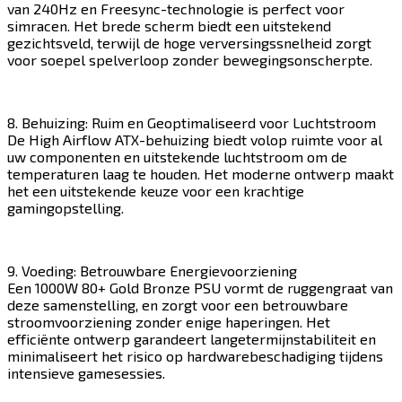
van 240Hz en Freesync-technologie is perfect voor
simracen. Het brede scherm biedt een uitstekend
gezichtsveld, terwijl de hoge verversingssnelheid zorgt
voor soepel spelverloop zonder bewegingsonscherpte.​​​​‌ ‍ ​‍​‍‌‍ ‌ ​‍‌‍‍‌‌‍‌ ‌‍‍‌‌‍ ‍​‍​‍​ ‍‍​‍​‍‌ ​ ‌‍​‌‌‍ ‍‌‍‍‌‌ ‌​‌ ‍‌​‍ ‍‌‍‍‌‌‍ ​‍​‍​‍ ​​‍​‍‌‍‍​‌ ​‍‌‍‌‌‌‍‌‍​‍​‍​ ‍‍​‍​‍​‍ ‌‍​‌‌‍‌​‌‍ ‌‌‍‍‌‌‍ ‍​‍ ‌‍‍‌‌‍ ‍‌ ‌​‌‍‌‌‌‍ ‍‌ ‌​​‍ ‌‍‌‌‌‍‌​‌‍‍‌‌ ‌​​‍ ‌‍ ‌‌‍ ‌‍‌​‌‍‌‌​ ‌‌ ​​‌ ​‍‌‍‌‌‌ ​ ‌‍‌‌‌‍ ‍‌ ‌​‌‍​‌‌ ‌​‌‍‍‌‌‍ ‌‍ ‍​ ‍ ‌‍‍‌‌‍‌​​ ‌​ ‌​​ ​​​ ​‍​ ‍​‌‍​ ​ ‌‍​ ‌‍‌‍​‍​‍ ‌‌‍​‌​ ‌‌​ ‌ ‌‍‌‌​‍ ‌​ ‌​​ ‌‍​ ‌‍​ ​‌​‍ ‌​ ‍​‌‍​‍​ ‍‌​ ‍​​‍ ‌‌‍​‍​ ‍​​ ‍​‌‍‌‍​ ​ ​ ​​​ ​​​ ‍​​ ‌​​ ​​‌‍​ ​ ‍​​ ‍ ‌ ‌​‌ ‍‌‌ ​​‌‍‌‌​ ‌‌‍​‍‌ ‌‌‌‍‍‌‌‍ ​‌‍‌​​ ‍ ‌ ​​‌‍​‌‌ ‌​‌‍‍​​ ‌‌‍‍‌​ ​‌​ ‍​‌‍ ‍‌‌ ‌‍ ​‌‍ ‌‍ ‍‌‍‌ ‌‌ ‌‍‌​‌‍‌‌‌ ​ ‌‍​ ​‍‌‌​ ‌‌‌​​‍‌‌ ‌‍‍ ‌‍‌‌‌ ‍‌​‍‌‌​ ​ ‌​‌​​‍‌‌​ ​ ‌​‌​​‍‌‌​ ​‍​ ​‍‌‍ ‍‌‍ ​​‍‌‌​ ​‍​ ​‍​‍‌‌​ ‌‌‌​‌​​‍ ‍‌ ‌‍‌‍​‌‌‍ ​‌ ‌‌‌‍‌‌​‍‌‌​ ‌‌‌​​‍‌‌ ‌‍‍ ‌‍‌‌‌ ‍‌​‍‌‌​ ​ ‌​‌​​‍‌‌​ ​ ‌​‌​​‍‌‌​ ​‍​ ​‍​ ‌ ‌‍​‍​ ​‌‌‍‌‍​ ​ ​ ‌ ​ ‌‍​ ‌‍‌‍‌‌​ ‌ ​ ​‌​ ​‌​‍‌‌​ ​‍​ ​‍​‍‌‌​ ‌‌‌​‌​​‍ ‍‌‍​ ‌‍‍​‌‍‍‌‌‍ ​‌‍‌​‌ ​‍‌‍‌‌‌‍ ‍​‍‌‌​ ‌‌‌​​‍‌‌ ‌‍‍ ‌‍‌‌‌ ‍‌​‍‌‌​ ​ ‌​‌​​‍‌‌​ ​ ‌​‌​​‍‌‌​ ​‍​ ​‍​ ​‍‌‍‌‍‌‍‌‍‌‍​‌‌‍‌‌​ ‍​​ ‌ ​ ‌​​ ‌‌​ ​‌​ ​ ‌‍‌‍​‍‌‌​ ​‍​ ​‍​‍‌‌​ ‌‌‌​‌​​‍ ‍‌ ‌​‌‍‌‌‌ ‍​‌ ‌​​ ‌‍​‍‌‍​‌‌ ​ ‌‍‌‌‌‌‌‌‌ ​‍‌‍ ​​ ‌​‍‌‌​ ​‍‌​‌‍‌‍​‌‌‍‌​‌‍ ‌‌‍‍‌‌‍ ‍​‍‌‍‌‍‍‌‌‍‌​​ ‌​ ‌​​ ​​​ ​‍​ ‍​‌‍​ ​ ‌‍​ ‌‍‌‍​‍​‍ ‌‌‍​‌​ ‌‌​ ‌ ‌‍‌‌​‍ ‌​ ‌​​ ‌‍​ ‌‍​ ​‌​‍ ‌​ ‍​‌‍​‍​ ‍‌​ ‍​​‍ ‌‌‍​‍​ ‍​​ ‍​‌‍‌‍​ ​ ​ ​​​ ​​​ ‍​​ ‌​​ ​​‌‍​ ​ ‍​​‍‌‍‌ ‌​‌ ‍‌‌ ​​‌‍‌‌​ ‌‌‍​‍‌ ‌‌‌‍‍‌‌‍ ​‌‍‌​​‍‌‍‌ ​​‌‍​‌‌ ‌​‌‍‍​​ ‌‌‍‍‌​ ​‌​ ‍​‌‍ ‍‌‌ ‌‍ ​‌‍ ‌‍ ‍‌‍‌ ‌‌ ‌‍‌​‌‍‌‌‌ ​ ‌‍​ ​‍‌‌​ ‌‌‌​​‍‌‌ ‌‍‍ ‌‍‌‌‌ ‍‌​‍‌‌​ ​ ‌​‌​​‍‌‌​ ​ ‌​‌​​‍‌‌​ ​‍​ ​‍‌‍ ‍‌‍ ​​‍‌‌​ ​‍​ ​‍​‍‌‌​ ‌‌‌​‌​​‍ ‍‌ ‌‍‌‍​‌‌‍ ​‌ ‌‌‌‍‌‌​‍‌‌​ ‌‌‌​​‍‌‌ ‌‍‍ ‌‍‌‌‌ ‍‌​‍‌‌​ ​ ‌​‌​​‍‌‌​ ​ ‌​‌​​‍‌‌​ ​‍​ ​‍​ ‌ ‌‍​‍​ ​‌‌‍‌‍​ ​ ​ ‌ ​ ‌‍​ ‌‍‌‍‌‌​ ‌ ​ ​‌​ ​‌​‍‌‌​ ​‍​ ​‍​‍‌‌​ ‌‌‌​‌​​‍ ‍‌‍​ ‌‍‍​‌‍‍‌‌‍ ​‌‍‌​‌ ​‍‌‍‌‌‌‍ ‍​‍‌‌​ ‌‌‌​​‍‌‌ ‌‍‍ ‌‍‌‌‌ ‍‌​‍‌‌​ ​ ‌​‌​​‍‌‌​ ​ ‌​‌​​‍‌‌​ ​‍​ ​‍​ ​‍‌‍‌‍‌‍‌‍‌‍​‌‌‍‌‌​ ‍​​ ‌ ​ ‌​​ ‌‌​ ​‌​ ​ ‌‍‌‍​‍‌‌​ ​‍​ ​‍​‍‌‌​ ‌‌‌​‌​​‍ ‍‌ ‌​‌‍‌‌‌ ‍​‌ ‌​​‍‌‍‌ ​​‌‍‌‌‌ ​‍‌ ​ ‌ ​​‌‍‌‌‌‍​ ‌ ‌​‌‍‍‌‌ ‌‍‌‍‌‌​ ‌‌ ​​‌ ‌‌‌‍​‍‌‍ ​‌‍‍‌‌ ​ ‌‍‍​‌‍‌‌‌‍‌​​‍​‍‌ ‌
8. Behuizing: Ruim en Geoptimaliseerd voor Luchtstroom
De High Airflow ATX-behuizing biedt volop ruimte voor al
uw componenten en uitstekende luchtstroom om de
temperaturen laag te houden. Het moderne ontwerp maakt
het een uitstekende keuze voor een krachtige
gamingopstelling.​​​​‌ ‍ ​‍​‍‌‍ ‌ ​‍‌‍‍‌‌‍‌ ‌‍‍‌‌‍ ‍​‍​‍​ ‍‍​‍​‍‌ ​ ‌‍​‌‌‍ ‍‌‍‍‌‌ ‌​‌ ‍‌​‍ ‍‌‍‍‌‌‍ ​‍​‍​‍ ​​‍​‍‌‍‍​‌ ​‍‌‍‌‌‌‍‌‍​‍​‍​ ‍‍​‍​‍​‍ ‌‍​‌‌‍‌​‌‍ ‌‌‍‍‌‌‍ ‍​‍ ‌‍‍‌‌‍ ‍‌ ‌​‌‍‌‌‌‍ ‍‌ ‌​​‍ ‌‍‌‌‌‍‌​‌‍‍‌‌ ‌​​‍ ‌‍ ‌‌‍ ‌‍‌​‌‍‌‌​ ‌‌ ​​‌ ​‍‌‍‌‌‌ ​ ‌‍‌‌‌‍ ‍‌ ‌​‌‍​‌‌ ‌​‌‍‍‌‌‍ ‌‍ ‍​ ‍ ‌‍‍‌‌‍‌​​ ‌​ ‌​​ ​​​ ​‍​ ‍​‌‍​ ​ ‌‍​ ‌‍‌‍​‍​‍ ‌‌‍​‌​ ‌‌​ ‌ ‌‍‌‌​‍ ‌​ ‌​​ ‌‍​ ‌‍​ ​‌​‍ ‌​ ‍​‌‍​‍​ ‍‌​ ‍​​‍ ‌‌‍​‍​ ‍​​ ‍​‌‍‌‍​ ​ ​ ​​​ ​​​ ‍​​ ‌​​ ​​‌‍​ ​ ‍​​ ‍ ‌ ‌​‌ ‍‌‌ ​​‌‍‌‌​ ‌‌‍​‍‌ ‌‌‌‍‍‌‌‍ ​‌‍‌​​ ‍ ‌ ​​‌‍​‌‌ ‌​‌‍‍​​ ‌‌‍‍‌​ ​‌​ ‍​‌‍ ‍‌‌ ‌‍ ​‌‍ ‌‍ ‍‌‍‌ ‌‌ ‌‍‌​‌‍‌‌‌ ​ ‌‍​ ​‍‌‌​ ‌‌‌​​‍‌‌ ‌‍‍ ‌‍‌‌‌ ‍‌​‍‌‌​ ​ ‌​‌​​‍‌‌​ ​ ‌​‌​​‍‌‌​ ​‍​ ​‍‌‍ ‍‌‍ ​​‍‌‌​ ​‍​ ​‍​‍‌‌​ ‌‌‌​‌​​‍ ‍‌ ‌‍‌‍​‌‌‍ ​‌ ‌‌‌‍‌‌​‍‌‌​ ‌‌‌​​‍‌‌ ‌‍‍ ‌‍‌‌‌ ‍‌​‍‌‌​ ​ ‌​‌​​‍‌‌​ ​ ‌​‌​​‍‌‌​ ​‍​ ​‍​ ‍‌​ ​ ​ ​ ‌‍‌‌‌‍‌‌​ ‍​​ ​‌​ ‍‌​ ‌​​ ‌ ​ ‌ ‌‍‌‌​‍‌‌​ ​‍​ ​‍​‍‌‌​ ‌‌‌​‌​​‍ ‍‌‍​ ‌‍‍​‌‍‍‌‌‍ ​‌‍‌​‌ ​‍‌‍‌‌‌‍ ‍​‍‌‌​ ‌‌‌​​‍‌‌ ‌‍‍ ‌‍‌‌‌ ‍‌​‍‌‌​ ​ ‌​‌​​‍‌‌​ ​ ‌​‌​​‍‌‌​ ​‍​ ​‍​ ​‍​ ‌‍​ ​‍​ ‍‌​ ​ ​ ‌‍​ ‍‌​ ​ ​ ‌‌​ ​‌​ ‍‌‌‍​‍​‍‌‌​ ​‍​ ​‍​‍‌‌​ ‌‌‌​‌​​‍ ‍‌ ‌​‌‍‌‌‌ ‍​‌ ‌​​ ‌‍​‍‌‍​‌‌ ​ ‌‍‌‌‌‌‌‌‌ ​‍‌‍ ​​ ‌​‍‌‌​ ​‍‌​‌‍‌‍​‌‌‍‌​‌‍ ‌‌‍‍‌‌‍ ‍​‍‌‍‌‍‍‌‌‍‌​​ ‌​ ‌​​ ​​​ ​‍​ ‍​‌‍​ ​ ‌‍​ ‌‍‌‍​‍​‍ ‌‌‍​‌​ ‌‌​ ‌ ‌‍‌‌​‍ ‌​ ‌​​ ‌‍​ ‌‍​ ​‌​‍ ‌​ ‍​‌‍​‍​ ‍‌​ ‍​​‍ ‌‌‍​‍​ ‍​​ ‍​‌‍‌‍​ ​ ​ ​​​ ​​​ ‍​​ ‌​​ ​​‌‍​ ​ ‍​​‍‌‍‌ ‌​‌ ‍‌‌ ​​‌‍‌‌​ ‌‌‍​‍‌ ‌‌‌‍‍‌‌‍ ​‌‍‌​​‍‌‍‌ ​​‌‍​‌‌ ‌​‌‍‍​​ ‌‌‍‍‌​ ​‌​ ‍​‌‍ ‍‌‌ ‌‍ ​‌‍ ‌‍ ‍‌‍‌ ‌‌ ‌‍‌​‌‍‌‌‌ ​ ‌‍​ ​‍‌‌​ ‌‌‌​​‍‌‌ ‌‍‍ ‌‍‌‌‌ ‍‌​‍‌‌​ ​ ‌​‌​​‍‌‌​ ​ ‌​‌​​‍‌‌​ ​‍​ ​‍‌‍ ‍‌‍ ​​‍‌‌​ ​‍​ ​‍​‍‌‌​ ‌‌‌​‌​​‍ ‍‌ ‌‍‌‍​‌‌‍ ​‌ ‌‌‌‍‌‌​‍‌‌​ ‌‌‌​​‍‌‌ ‌‍‍ ‌‍‌‌‌ ‍‌​‍‌‌​ ​ ‌​‌​​‍‌‌​ ​ ‌​‌​​‍‌‌​ ​‍​ ​‍​ ‍‌​ ​ ​ ​ ‌‍‌‌‌‍‌‌​ ‍​​ ​‌​ ‍‌​ ‌​​ ‌ ​ ‌ ‌‍‌‌​‍‌‌​ ​‍​ ​‍​‍‌‌​ ‌‌‌​‌​​‍ ‍‌‍​ ‌‍‍​‌‍‍‌‌‍ ​‌‍‌​‌ ​‍‌‍‌‌‌‍ ‍​‍‌‌​ ‌‌‌​​‍‌‌ ‌‍‍ ‌‍‌‌‌ ‍‌​‍‌‌​ ​ ‌​‌​​‍‌‌​ ​ ‌​‌​​‍‌‌​ ​‍​ ​‍​ ​‍​ ‌‍​ ​‍​ ‍‌​ ​ ​ ‌‍​ ‍‌​ ​ ​ ‌‌​ ​‌​ ‍‌‌‍​‍​‍‌‌​ ​‍​ ​‍​‍‌‌​ ‌‌‌​‌​​‍ ‍‌ ‌​‌‍‌‌‌ ‍​‌ ‌​​‍‌‍‌ ​​‌‍‌‌‌ ​‍‌ ​ ‌ ​​‌‍‌‌‌‍​ ‌ ‌​‌‍‍‌‌ ‌‍‌‍‌‌​ ‌‌ ​​‌ ‌‌‌‍​‍‌‍ ​‌‍‍‌‌ ​ ‌‍‍​‌‍‌‌‌‍‌​​‍​‍‌ ‌
9. Voeding: Betrouwbare Energievoorziening
Een 1000W 80+ Gold Bronze PSU vormt de ruggengraat van
deze samenstelling, en zorgt voor een betrouwbare
stroomvoorziening zonder enige haperingen. Het
efficiënte ontwerp garandeert langetermijnstabiliteit en
minimaliseert het risico op hardwarebeschadiging tijdens
intensieve gamesessies.​​​​‌ ‍ ​‍​‍‌‍ ‌ ​‍‌‍‍‌‌‍‌ ‌‍‍‌‌‍ ‍​‍​‍​ ‍‍​‍​‍‌ ​ ‌‍​‌‌‍ ‍‌‍‍‌‌ ‌​‌ ‍‌​‍ ‍‌‍‍‌‌‍ ​‍​‍​‍ ​​‍​‍‌‍‍​‌ ​‍‌‍‌‌‌‍‌‍​‍​‍​ ‍‍​‍​‍​‍ ‌‍​‌‌‍‌​‌‍ ‌‌‍‍‌‌‍ ‍​‍ ‌‍‍‌‌‍ ‍‌ ‌​‌‍‌‌‌‍ ‍‌ ‌​​‍ ‌‍‌‌‌‍‌​‌‍‍‌‌ ‌​​‍ ‌‍ ‌‌‍ ‌‍‌​‌‍‌‌​ ‌‌ ​​‌ ​‍‌‍‌‌‌ ​ ‌‍‌‌‌‍ ‍‌ ‌​‌‍​‌‌ ‌​‌‍‍‌‌‍ ‌‍ ‍​ ‍ ‌‍‍‌‌‍‌​​ ‌​ ‌​​ ​​​ ​‍​ ‍​‌‍​ ​ ‌‍​ ‌‍‌‍​‍​‍ ‌‌‍​‌​ ‌‌​ ‌ ‌‍‌‌​‍ ‌​ ‌​​ ‌‍​ ‌‍​ ​‌​‍ ‌​ ‍​‌‍​‍​ ‍‌​ ‍​​‍ ‌‌‍​‍​ ‍​​ ‍​‌‍‌‍​ ​ ​ ​​​ ​​​ ‍​​ ‌​​ ​​‌‍​ ​ ‍​​ ‍ ‌ ‌​‌ ‍‌‌ ​​‌‍‌‌​ ‌‌‍​‍‌ ‌‌‌‍‍‌‌‍ ​‌‍‌​​ ‍ ‌ ​​‌‍​‌‌ ‌​‌‍‍​​ ‌‌‍‍‌​ ​‌​ ‍​‌‍ ‍‌‌ ‌‍ ​‌‍ ‌‍ ‍‌‍‌ ‌‌ ‌‍‌​‌‍‌‌‌ ​ ‌‍​ ​‍‌‌​ ‌‌‌​​‍‌‌ ‌‍‍ ‌‍‌‌‌ ‍‌​‍‌‌​ ​ ‌​‌​​‍‌‌​ ​ ‌​‌​​‍‌‌​ ​‍​ ​‍‌‍ ‍‌‍ ​​‍‌‌​ ​‍​ ​‍​‍‌‌​ ‌‌‌​‌​​‍ ‍‌ ‌‍‌‍​‌‌‍ ​‌ ‌‌‌‍‌‌​‍‌‌​ ‌‌‌​​‍‌‌ ‌‍‍ ‌‍‌‌‌ ‍‌​‍‌‌​ ​ ‌​‌​​‍‌‌​ ​ ‌​‌​​‍‌‌​ ​‍​ ​‍​ ‌‍‌‍​ ​ ‌‌​ ‌​​ ​​​ ‍​​ ‍‌‌‍‌‌‌‍​ ‌‍​ ‌‍​‍‌‍​‍​‍‌‌​ ​‍​ ​‍​‍‌‌​ ‌‌‌​‌​​‍ ‍‌‍​ ‌‍‍​‌‍‍‌‌‍ ​‌‍‌​‌ ​‍‌‍‌‌‌‍ ‍​‍‌‌​ ‌‌‌​​‍‌‌ ‌‍‍ ‌‍‌‌‌ ‍‌​‍‌‌​ ​ ‌​‌​​‍‌‌​ ​ ‌​‌​​‍‌‌​ ​‍​ ​‍‌‍‌​​ ​ ‌‍​‍​ ​‌‌‍‌‌​ ​‍​ ‍​​ ​ ​ ‍‌​ ‍​‌‍‌‌‌‍​‍​‍‌‌​ ​‍​ ​‍​‍‌‌​ ‌‌‌​‌​​‍ ‍‌ ‌​‌‍‌‌‌ ‍​‌ ‌​​ ‌‍​‍‌‍​‌‌ ​ ‌‍‌‌‌‌‌‌‌ ​‍‌‍ ​​ ‌​‍‌‌​ ​‍‌​‌‍‌‍​‌‌‍‌​‌‍ ‌‌‍‍‌‌‍ ‍​‍‌‍‌‍‍‌‌‍‌​​ ‌​ ‌​​ ​​​ ​‍​ ‍​‌‍​ ​ ‌‍​ ‌‍‌‍​‍​‍ ‌‌‍​‌​ ‌‌​ ‌ ‌‍‌‌​‍ ‌​ ‌​​ ‌‍​ ‌‍​ ​‌​‍ ‌​ ‍​‌‍​‍​ ‍‌​ ‍​​‍ ‌‌‍​‍​ ‍​​ ‍​‌‍‌‍​ ​ ​ ​​​ ​​​ ‍​​ ‌​​ ​​‌‍​ ​ ‍​​‍‌‍‌ ‌​‌ ‍‌‌ ​​‌‍‌‌​ ‌‌‍​‍‌ ‌‌‌‍‍‌‌‍ ​‌‍‌​​‍‌‍‌ ​​‌‍​‌‌ ‌​‌‍‍​​ ‌‌‍‍‌​ ​‌​ ‍​‌‍ ‍‌‌ ‌‍ ​‌‍ ‌‍ ‍‌‍‌ ‌‌ ‌‍‌​‌‍‌‌‌ ​ ‌‍​ ​‍‌‌​ ‌‌‌​​‍‌‌ ‌‍‍ ‌‍‌‌‌ ‍‌​‍‌‌​ ​ ‌​‌​​‍‌‌​ ​ ‌​‌​​‍‌‌​ ​‍​ ​‍‌‍ ‍‌‍ ​​‍‌‌​ ​‍​ ​‍​‍‌‌​ ‌‌‌​‌​​‍ ‍‌ ‌‍‌‍​‌‌‍ ​‌ ‌‌‌‍‌‌​‍‌‌​ ‌‌‌​​‍‌‌ ‌‍‍ ‌‍‌‌‌ ‍‌​‍‌‌​ ​ ‌​‌​​‍‌‌​ ​ ‌​‌​​‍‌‌​ ​‍​ ​‍​ ‌‍‌‍​ ​ ‌‌​ ‌​​ ​​​ ‍​​ ‍‌‌‍‌‌‌‍​ ‌‍​ ‌‍​‍‌‍​‍​‍‌‌​ ​‍​ ​‍​‍‌‌​ ‌‌‌​‌​​‍ ‍‌‍​ ‌‍‍​‌‍‍‌‌‍ ​‌‍‌​‌ ​‍‌‍‌‌‌‍ ‍​‍‌‌​ ‌‌‌​​‍‌‌ ‌‍‍ ‌‍‌‌‌ ‍‌​‍‌‌​ ​ ‌​‌​​‍‌‌​ ​ ‌​‌​​‍‌‌​ ​‍​ ​‍‌‍‌​​ ​ ‌‍​‍​ ​‌‌‍‌‌​ ​‍​ ‍​​ ​ ​ ‍‌​ ‍​‌‍‌‌‌‍​‍​‍‌‌​ ​‍​ ​‍​‍‌‌​ ‌‌‌​‌​​‍ ‍‌ ‌​‌‍‌‌‌ ‍​‌ ‌​​‍‌‍‌ ​​‌‍‌‌‌ ​‍‌ ​ ‌ ​​‌‍‌‌‌‍​ ‌ ‌​‌‍‍‌‌ ‌‍‌‍‌‌​ ‌‌ ​​‌ ‌‌‌‍​‍‌‍ ​‌‍‍‌‌ ​ ‌‍‍​‌‍‌‌‌‍‌​​‍​‍‌ ‌