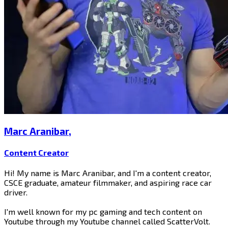
Marc Aranibar​​​​‌ ‍ ​‍​‍‌‍ ‌ ​‍‌‍‍‌‌‍‌ ‌‍‍‌‌‍ ‍​‍​‍​ ‍‍​‍​‍‌ ​ ‌‍​‌‌‍ ‍‌‍‍‌‌ ‌​‌ ‍‌​‍ ‍‌‍‍‌‌‍ ​‍​‍​‍ ​​‍​‍‌‍‍​‌ ​‍‌‍‌‌‌‍‌‍​‍​‍​ ‍‍​‍​‍​‍ ‌‍​‌‌‍‌​‌‍ ‌‌‍‍‌‌‍ ‍​‍ ‌‍‍‌‌‍ ‍‌ ‌​‌‍‌‌‌‍ ‍‌ ‌​​‍ ‌‍‌‌‌‍‌​‌‍‍‌‌ ‌​​‍ ‌‍ ‌‌‍ ‌‍‌​‌‍‌‌​ ‌‌ ​​‌ ​‍‌‍‌‌‌ ​ ‌‍‌‌‌‍ ‍‌ ‌​‌‍​‌‌ ‌​‌‍‍‌‌‍ ‌‍ ‍​ ‍ ‌‍‍‌‌‍‌​​ ‌‌‍‌​​ ‌ ​ ‍​​ ‌​‌‍​‌​ ​ ‌‍‌‍​ ​‍​‍ ‌‌‍​‌​ ‌‌‌‍​ ​ ​​​‍ ‌​ ‌​​ ​‌‌‍​‍​ ​‌​‍ ‌​ ‍‌​ ​​​ ‌‍‌‍​‍​‍ ‌‌‍​ ‌‍‌​‌‍​‍​ ‌‍‌‍​‍​ ‌ ​ ‌‌‌‍‌‍​ ‌ ‌‍​‌​ ​ ​ ‌ ​ ‍ ‌ ‌​‌ ‍‌‌ ​​‌‍‌‌​ ‌‌‍​‌‌ ‌‌‌ ‌​‌‍‍​‌‍ ‌ ​‍​ ‍ ‌ ​​‌‍​‌‌ ‌​‌‍‍​​ ‌‌‍ ‍‌‍​‌‌‍ ‌‌‍‌‌​ ‌‍​‍‌‍​‌‌ ​ ‌‍‌‌‌‌‌‌‌ ​‍‌‍ ​​ ‌​‍‌‌​ ​‍‌​‌‍‌‍​‌‌‍‌​‌‍ ‌‌‍‍‌‌‍ ‍​‍‌‍‌‍‍‌‌‍‌​​ ‌‌‍‌​​ ‌ ​ ‍​​ ‌​‌‍​‌​ ​ ‌‍‌‍​ ​‍​‍ ‌‌‍​‌​ ‌‌‌‍​ ​ ​​​‍ ‌​ ‌​​ ​‌‌‍​‍​ ​‌​‍ ‌​ ‍‌​ ​​​ ‌‍‌‍​‍​‍ ‌‌‍​ ‌‍‌​‌‍​‍​ ‌‍‌‍​‍​ ‌ ​ ‌‌‌‍‌‍​ ‌ ‌‍​‌​ ​ ​ ‌ ​‍‌‍‌ ‌​‌ ‍‌‌ ​​‌‍‌‌​ ‌‌‍​‌‌ ‌‌‌ ‌​‌‍‍​‌‍ ‌ ​‍​‍‌‍‌ ​​‌‍​‌‌ ‌​‌‍‍​​ ‌‌‍ ‍‌‍​‌‌‍ ‌‌‍‌‌​‍‌‍‌ ​​‌‍‌‌‌ ​‍‌ ​ ‌ ​​‌‍‌‌‌‍​ ‌ ‌​‌‍‍‌‌ ‌‍‌‍‌‌​ ‌‌ ​​‌ ‌‌‌‍​‍‌‍ ​‌‍‍‌‌ ​ ‌‍‍​‌‍‌‌‌‍‌​​‍​‍‌ ‌
,
Content Creator​​​​‌ ‍ ​‍​‍‌‍ ‌ ​‍‌‍‍‌‌‍‌ ‌‍‍‌‌‍ ‍​‍​‍​ ‍‍​‍​‍‌ ​ ‌‍​‌‌‍ ‍‌‍‍‌‌ ‌​‌ ‍‌​‍ ‍‌‍‍‌‌‍ ​‍​‍​‍ ​​‍​‍‌‍‍​‌ ​‍‌‍‌‌‌‍‌‍​‍​‍​ ‍‍​‍​‍​‍ ‌‍​‌‌‍‌​‌‍ ‌‌‍‍‌‌‍ ‍​‍ ‌‍‍‌‌‍ ‍‌ ‌​‌‍‌‌‌‍ ‍‌ ‌​​‍ ‌‍‌‌‌‍‌​‌‍‍‌‌ ‌​​‍ ‌‍ ‌‌‍ ‌‍‌​‌‍‌‌​ ‌‌ ​​‌ ​‍‌‍‌‌‌ ​ ‌‍‌‌‌‍ ‍‌ ‌​‌‍​‌‌ ‌​‌‍‍‌‌‍ ‌‍ ‍​ ‍ ‌‍‍‌‌‍‌​​ ‌‌‍‌​​ ‌ ​ ‍​​ ‌​‌‍​‌​ ​ ‌‍‌‍​ ​‍​‍ ‌‌‍​‌​ ‌‌‌‍​ ​ ​​​‍ ‌​ ‌​​ ​‌‌‍​‍​ ​‌​‍ ‌​ ‍‌​ ​​​ ‌‍‌‍​‍​‍ ‌‌‍​ ‌‍‌​‌‍​‍​ ‌‍‌‍​‍​ ‌ ​ ‌‌‌‍‌‍​ ‌ ‌‍​‌​ ​ ​ ‌ ​ ‍ ‌ ‌​‌ ‍‌‌ ​​‌‍‌‌​ ‌‌‍​‌‌ ‌‌‌ ‌​‌‍‍​‌‍ ‌ ​‍​ ‍ ‌ ​​‌‍​‌‌ ‌​‌‍‍​​ ‌‌ ‌​‌‍‍‌‌ ‌​‌‍ ​‌‍‌‌​ ‌‍​‍‌‍​‌‌ ​ ‌‍‌‌‌‌‌‌‌ ​‍‌‍ ​​ ‌​‍‌‌​ ​‍‌​‌‍‌‍​‌‌‍‌​‌‍ ‌‌‍‍‌‌‍ ‍​‍‌‍‌‍‍‌‌‍‌​​ ‌‌‍‌​​ ‌ ​ ‍​​ ‌​‌‍​‌​ ​ ‌‍‌‍​ ​‍​‍ ‌‌‍​‌​ ‌‌‌‍​ ​ ​​​‍ ‌​ ‌​​ ​‌‌‍​‍​ ​‌​‍ ‌​ ‍‌​ ​​​ ‌‍‌‍​‍​‍ ‌‌‍​ ‌‍‌​‌‍​‍​ ‌‍‌‍​‍​ ‌ ​ ‌‌‌‍‌‍​ ‌ ‌‍​‌​ ​ ​ ‌ ​‍‌‍‌ ‌​‌ ‍‌‌ ​​‌‍‌‌​ ‌‌‍​‌‌ ‌‌‌ ‌​‌‍‍​‌‍ ‌ ​‍​‍‌‍‌ ​​‌‍​‌‌ ‌​‌‍‍​​ ‌‌ ‌​‌‍‍‌‌ ‌​‌‍ ​‌‍‌‌​‍‌‍‌ ​​‌‍‌‌‌ ​‍‌ ​ ‌ ​​‌‍‌‌‌‍​ ‌ ‌​‌‍‍‌‌ ‌‍‌‍‌‌​ ‌‌ ​​‌ ‌‌‌‍​‍‌‍ ​‌‍‍‌‌ ​ ‌‍‍​‌‍‌‌‌‍‌​​‍​‍‌ ‌
Hi! My name is Marc Aranibar, and I'm a content creator,
CSCE graduate, amateur filmmaker, and aspiring race car
driver.
I'm well known for my pc gaming and tech content on
Youtube through my Youtube channel called ScatterVolt. ​​​​‌ ‍ ​‍​‍‌‍ ‌ ​‍‌‍‍‌‌‍‌ ‌‍‍‌‌‍ ‍​‍​‍​ ‍‍​‍​‍‌ ​ ‌‍​‌‌‍ ‍‌‍‍‌‌ ‌​‌ ‍‌​‍ ‍‌‍‍‌‌‍ ​‍​‍​‍ ​​‍​‍‌‍‍​‌ ​‍‌‍‌‌‌‍‌‍​‍​‍​ ‍‍​‍​‍​‍ ‌‍​‌‌‍‌​‌‍ ‌‌‍‍‌‌‍ ‍​‍ ‌‍‍‌‌‍ ‍‌ ‌​‌‍‌‌‌‍ ‍‌ ‌​​‍ ‌‍‌‌‌‍‌​‌‍‍‌‌ ‌​​‍ ‌‍ ‌‌‍ ‌‍‌​‌‍‌‌​ ‌‌ ​​‌ ​‍‌‍‌‌‌ ​ ‌‍‌‌‌‍ ‍‌ ‌​‌‍​‌‌ ‌​‌‍‍‌‌‍ ‌‍ ‍​ ‍ ‌‍‍‌‌‍‌​​ ‌‌‍‌​​ ‌ ​ ‍​​ ‌​‌‍​‌​ ​ ‌‍‌‍​ ​‍​‍ ‌‌‍​‌​ ‌‌‌‍​ ​ ​​​‍ ‌​ ‌​​ ​‌‌‍​‍​ ​‌​‍ ‌​ ‍‌​ ​​​ ‌‍‌‍​‍​‍ ‌‌‍​ ‌‍‌​‌‍​‍​ ‌‍‌‍​‍​ ‌ ​ ‌‌‌‍‌‍​ ‌ ‌‍​‌​ ​ ​ ‌ ​ ‍ ‌ ‌​‌ ‍‌‌ ​​‌‍‌‌​ ‌‌‍​‌‌ ‌‌‌ ‌​‌‍‍​‌‍ ‌ ​‍​ ‍ ‌ ​​‌‍​‌‌ ‌​‌‍‍​​ ‌‌‍​‍‌‍‍‌‌‍ ​‍‌‌​ ‌‌‌​​‍‌‌ ‌‍‍ ‌‍‌‌‌ ‍‌​‍‌‌​ ​ ‌​‌​​‍‌‌​ ​ ‌​‌​​‍‌‌​ ​‍​ ​‍​ ​ ‌‍‌‍​ ​​​ ​​​ ​​​ ‌‌​ ‍​‌‍​‍​ ‌​​ ​​‌‍​ ​ ​‍​‍‌‌​ ​‍​ ​‍​‍‌‌​ ‌‌‌​‌​​‍ ‍‌‍​ ‌‍‍​‌‍‍‌‌‍ ​‌‍‌​‌ ​‍‌‍‌‌‌‍ ‍​‍‌‌​ ‌‌‌​​‍‌‌ ‌‍‍ ‌‍‌‌‌ ‍‌​‍‌‌​ ​ ‌​‌​​‍‌‌​ ​ ‌​‌​​‍‌‌​ ​‍​ ​‍​ ‌ ​ ​ ​ ‍​​ ‍‌​ ‌‍​ ​​​ ​‍​ ‌‍​ ‌‌‌‍‌‍​ ​​​ ​ ​ ​​​‍‌‌​ ​‍​ ​‍​‍‌‌​ ‌‌‌​‌​​‍ ‍‌ ‌​‌‍‌‌‌ ‍​‌ ‌​​ ‌‍​‍‌‍​‌‌ ​ ‌‍‌‌‌‌‌‌‌ ​‍‌‍ ​​ ‌​‍‌‌​ ​‍‌​‌‍‌‍​‌‌‍‌​‌‍ ‌‌‍‍‌‌‍ ‍​‍‌‍‌‍‍‌‌‍‌​​ ‌‌‍‌​​ ‌ ​ ‍​​ ‌​‌‍​‌​ ​ ‌‍‌‍​ ​‍​‍ ‌‌‍​‌​ ‌‌‌‍​ ​ ​​​‍ ‌​ ‌​​ ​‌‌‍​‍​ ​‌​‍ ‌​ ‍‌​ ​​​ ‌‍‌‍​‍​‍ ‌‌‍​ ‌‍‌​‌‍​‍​ ‌‍‌‍​‍​ ‌ ​ ‌‌‌‍‌‍​ ‌ ‌‍​‌​ ​ ​ ‌ ​‍‌‍‌ ‌​‌ ‍‌‌ ​​‌‍‌‌​ ‌‌‍​‌‌ ‌‌‌ ‌​‌‍‍​‌‍ ‌ ​‍​‍‌‍‌ ​​‌‍​‌‌ ‌​‌‍‍​​ ‌‌‍​‍‌‍‍‌‌‍ ​‍‌‌​ ‌‌‌​​‍‌‌ ‌‍‍ ‌‍‌‌‌ ‍‌​‍‌‌​ ​ ‌​‌​​‍‌‌​ ​ ‌​‌​​‍‌‌​ ​‍​ ​‍​ ​ ‌‍‌‍​ ​​​ ​​​ ​​​ ‌‌​ ‍​‌‍​‍​ ‌​​ ​​‌‍​ ​ ​‍​‍‌‌​ ​‍​ ​‍​‍‌‌​ ‌‌‌​‌​​‍ ‍‌‍​ ‌‍‍​‌‍‍‌‌‍ ​‌‍‌​‌ ​‍‌‍‌‌‌‍ ‍​‍‌‌​ ‌‌‌​​‍‌‌ ‌‍‍ ‌‍‌‌‌ ‍‌​‍‌‌​ ​ ‌​‌​​‍‌‌​ ​ ‌​‌​​‍‌‌​ ​‍​ ​‍​ ‌ ​ ​ ​ ‍​​ ‍‌​ ‌‍​ ​​​ ​‍​ ‌‍​ ‌‌‌‍‌‍​ ​​​ ​ ​ ​​​‍‌‌​ ​‍​ ​‍​‍‌‌​ ‌‌‌​‌​​‍ ‍‌ ‌​‌‍‌‌‌ ‍​‌ ‌​​‍‌‍‌ ​​‌‍‌‌‌ ​‍‌ ​ ‌ ​​‌‍‌‌‌‍​ ‌ ‌​‌‍‍‌‌ ‌‍‌‍‌‌​ ‌‌ ​​‌ ‌‌‌‍​‍‌‍ ​‌‍‍‌‌ ​ ‌‍‍​‌‍‌‌‌‍‌​​‍​‍‌ ‌