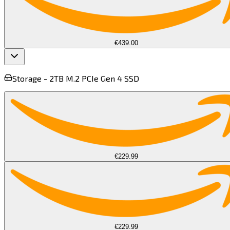
€439.00
Storage -
2TB M.2 PCIe Gen 4 SSD​​​​‌ ‍ ​‍​‍‌‍ ‌ ​‍‌‍‍‌‌‍‌ ‌‍‍‌‌‍ ‍​‍​‍​ ‍‍​‍​‍‌ ​ ‌‍​‌‌‍ ‍‌‍‍‌‌ ‌​‌ ‍‌​‍ ‍‌‍‍‌‌‍ ​‍​‍​‍ ​​‍​‍‌‍‍​‌ ​‍‌‍‌‌‌‍‌‍​‍​‍​ ‍‍​‍​‍​‍ ‌‍​‌‌‍‌​‌‍ ‌‌‍‍‌‌‍ ‍​‍ ‌‍‍‌‌‍ ‍‌ ‌​‌‍‌‌‌‍ ‍‌ ‌​​‍ ‌‍‌‌‌‍‌​‌‍‍‌‌ ‌​​‍ ‌‍ ‌‌‍ ‌‍‌​‌‍‌‌​ ‌‌ ​​‌ ​‍‌‍‌‌‌ ​ ‌‍‌‌‌‍ ‍‌ ‌​‌‍​‌‌ ‌​‌‍‍‌‌‍ ‌‍ ‍​ ‍ ‌‍‍‌‌‍‌​​ ‌‌‍​‍​ ​​​ ‌‌​ ‍​‌‍​ ‌‍​‍​ ​‌​ ​‍​‍ ‌‌‍‌‍‌‍​‌‌‍‌​‌‍‌‍​‍ ‌​ ‌​‌‍​‌​ ​‍‌‍‌‍​‍ ‌‌‍​‍​ ​​​ ​‌​ ‌ ​‍ ‌​ ​​​ ​​​ ‍​​ ​ ​ ​‍​ ​‌​ ‌​​ ‍‌‌‍‌‍​ ​‌​ ‌‌​ ​ ​ ‍ ‌ ‌​‌ ‍‌‌ ​​‌‍‌‌​ ‌‌ ​ ‌ ‌​‌‍ ‌ ​‍‌‍​‌‌‍‌ ‌‍‌‌​ ‍ ‌ ​​‌‍​‌‌ ‌​‌‍‍​​ ‌‌‍ ‍‌‍​‌‌‍ ‌‌‍‌‌​ ‌‍​‍‌‍​‌‌ ​ ‌‍‌‌‌‌‌‌‌ ​‍‌‍ ​​ ‌​‍‌‌​ ​‍‌​‌‍‌‍​‌‌‍‌​‌‍ ‌‌‍‍‌‌‍ ‍​‍‌‍‌‍‍‌‌‍‌​​ ‌‌‍​‍​ ​​​ ‌‌​ ‍​‌‍​ ‌‍​‍​ ​‌​ ​‍​‍ ‌‌‍‌‍‌‍​‌‌‍‌​‌‍‌‍​‍ ‌​ ‌​‌‍​‌​ ​‍‌‍‌‍​‍ ‌‌‍​‍​ ​​​ ​‌​ ‌ ​‍ ‌​ ​​​ ​​​ ‍​​ ​ ​ ​‍​ ​‌​ ‌​​ ‍‌‌‍‌‍​ ​‌​ ‌‌​ ​ ​‍‌‍‌ ‌​‌ ‍‌‌ ​​‌‍‌‌​ ‌‌ ​ ‌ ‌​‌‍ ‌ ​‍‌‍​‌‌‍‌ ‌‍‌‌​‍‌‍‌ ​​‌‍​‌‌ ‌​‌‍‍​​ ‌‌‍ ‍‌‍​‌‌‍ ‌‌‍‌‌​‍‌‍‌ ​​‌‍‌‌‌ ​‍‌ ​ ‌ ​​‌‍‌‌‌‍​ ‌ ‌​‌‍‍‌‌ ‌‍‌‍‌‌​ ‌‌ ​​‌ ‌‌‌‍​‍‌‍ ​‌‍‍‌‌ ​ ‌‍‍​‌‍‌‌‌‍‌​​‍​‍‌ ‌
€229.99
€229.99