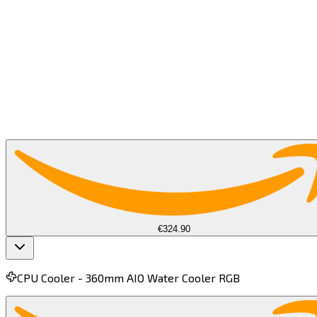
De CPU (Central Processing Unit) is de ruggengraat van
gameprestaties, die de spelphysics, AI en systeemtaken
afhandelt. Een krachtige CPU minimaliseert knelpunten,
zorgt voor een hogere FPS, vloeiender spelverloop en een
betere algehele PC-game-ervaring.​​​​‌ ‍ ​‍​‍‌‍ ‌ ​‍‌‍‍‌‌‍‌ ‌‍‍‌‌‍ ‍​‍​‍​ ‍‍​‍​‍‌ ​ ‌‍​‌‌‍ ‍‌‍‍‌‌ ‌​‌ ‍‌​‍ ‍‌‍‍‌‌‍ ​‍​‍​‍ ​​‍​‍‌‍‍​‌ ​‍‌‍‌‌‌‍‌‍​‍​‍​ ‍‍​‍​‍​‍ ‌‍​‌‌‍‌​‌‍ ‌‌‍‍‌‌‍ ‍​‍ ‌‍‍‌‌‍ ‍‌ ‌​‌‍‌‌‌‍ ‍‌ ‌​​‍ ‌‍‌‌‌‍‌​‌‍‍‌‌ ‌​​‍ ‌‍ ‌‌‍ ‌‍‌​‌‍‌‌​ ‌‌ ​​‌ ​‍‌‍‌‌‌ ​ ‌‍‌‌‌‍ ‍‌ ‌​‌‍​‌‌ ‌​‌‍‍‌‌‍ ‌‍ ‍​ ‍ ‌‍‍‌‌‍‌​​ ‌​ ‌‌​ ‍​‌‍‌​​ ​​​ ​‍​ ‌‍​ ​​​ ‍​​‍ ‌​ ​‍‌‍​‍​ ‌​​ ​‍​‍ ‌​ ‌​‌‍​‍‌‍​‍‌‍‌‌​‍ ‌​ ‍‌​ ‌​​ ‍​​ ​ ​‍ ‌‌‍‌‌​ ​​​ ‍‌​ ‌‍​ ​​​ ‍​‌‍‌​‌‍‌‍​ ‍​​ ​ ​ ‌‌​ ‌​​ ‍ ‌ ‌​‌ ‍‌‌ ​​‌‍‌‌​ ‌‌ ​​‌‍​‌‌ ​‍‌ ‌​‌​‌​‌‍‌‌‌ ​ ‌‍​ ‌ ​‍‌‍‍‌‌ ​​‌ ‌​‌‍‍‌‌‍ ‌‍ ‍​ ‍ ‌ ​​‌‍​‌‌ ‌​‌‍‍​​ ‌‌‍‌​‌‍‌‌‌ ​ ‌‍​ ‌ ​‍‌‍‍‌‌ ​​‌ ‌​‌‍‍‌‌‍ ‌‍ ‍​‍‌‌​ ‌‌‌​​‍‌‌ ‌‍‍ ‌‍‌‌‌ ‍‌​‍‌‌​ ​ ‌​‌​​‍‌‌​ ​ ‌​‌​​‍‌‌​ ​‍​ ​‍‌‍ ‍‌‍ ​​‍‌‌​ ​‍​ ​‍​‍‌‌​ ‌‌‌​‌​​‍ ‍‌ ‌‍‌‍​‌‌‍ ​‌ ‌‌‌‍‌‌​ ‌‍​‍‌‍​‌‌ ​ ‌‍‌‌‌‌‌‌‌ ​‍‌‍ ​​ ‌​‍‌‌​ ​‍‌​‌‍‌‍​‌‌‍‌​‌‍ ‌‌‍‍‌‌‍ ‍​‍‌‍‌‍‍‌‌‍‌​​ ‌​ ‌‌​ ‍​‌‍‌​​ ​​​ ​‍​ ‌‍​ ​​​ ‍​​‍ ‌​ ​‍‌‍​‍​ ‌​​ ​‍​‍ ‌​ ‌​‌‍​‍‌‍​‍‌‍‌‌​‍ ‌​ ‍‌​ ‌​​ ‍​​ ​ ​‍ ‌‌‍‌‌​ ​​​ ‍‌​ ‌‍​ ​​​ ‍​‌‍‌​‌‍‌‍​ ‍​​ ​ ​ ‌‌​ ‌​​‍‌‍‌ ‌​‌ ‍‌‌ ​​‌‍‌‌​ ‌‌ ​​‌‍​‌‌ ​‍‌ ‌​‌​‌​‌‍‌‌‌ ​ ‌‍​ ‌ ​‍‌‍‍‌‌ ​​‌ ‌​‌‍‍‌‌‍ ‌‍ ‍​‍‌‍‌ ​​‌‍​‌‌ ‌​‌‍‍​​ ‌‌‍‌​‌‍‌‌‌ ​ ‌‍​ ‌ ​‍‌‍‍‌‌ ​​‌ ‌​‌‍‍‌‌‍ ‌‍ ‍​‍‌‌​ ‌‌‌​​‍‌‌ ‌‍‍ ‌‍‌‌‌ ‍‌​‍‌‌​ ​ ‌​‌​​‍‌‌​ ​ ‌​‌​​‍‌‌​ ​‍​ ​‍‌‍ ‍‌‍ ​​‍‌‌​ ​‍​ ​‍​‍‌‌​ ‌‌‌​‌​​‍ ‍‌ ‌‍‌‍​‌‌‍ ​‌ ‌‌‌‍‌‌​‍‌‍‌ ​​‌‍‌‌‌ ​‍‌ ​ ‌ ​​‌‍‌‌‌‍​ ‌ ‌​‌‍‍‌‌ ‌‍‌‍‌‌​ ‌‌ ​​‌ ‌‌‌‍​‍‌‍ ​‌‍‍‌‌ ​ ‌‍‍​‌‍‌‌‌‍‌​​‍​‍‌ ‌
Other Retailers
€324.90
CPU Cooler -
360mm AIO Water Cooler RGB ​​​​‌ ‍ ​‍​‍‌‍ ‌ ​‍‌‍‍‌‌‍‌ ‌‍‍‌‌‍ ‍​‍​‍​ ‍‍​‍​‍‌ ​ ‌‍​‌‌‍ ‍‌‍‍‌‌ ‌​‌ ‍‌​‍ ‍‌‍‍‌‌‍ ​‍​‍​‍ ​​‍​‍‌‍‍​‌ ​‍‌‍‌‌‌‍‌‍​‍​‍​ ‍‍​‍​‍​‍ ‌‍​‌‌‍‌​‌‍ ‌‌‍‍‌‌‍ ‍​‍ ‌‍‍‌‌‍ ‍‌ ‌​‌‍‌‌‌‍ ‍‌ ‌​​‍ ‌‍‌‌‌‍‌​‌‍‍‌‌ ‌​​‍ ‌‍ ‌‌‍ ‌‍‌​‌‍‌‌​ ‌‌ ​​‌ ​‍‌‍‌‌‌ ​ ‌‍‌‌‌‍ ‍‌ ‌​‌‍​‌‌ ‌​‌‍‍‌‌‍ ‌‍ ‍​ ‍ ‌‍‍‌‌‍‌​​ ‌​ ‌​​ ​ ​ ‌‍​ ​​‌‍​‍‌‍‌​​ ‌‌‌‍​‍​‍ ‌​ ​‍‌‍‌‌‌‍‌‍‌‍​ ​‍ ‌​ ‌​‌‍‌​​ ‌​​ ​‌​‍ ‌​ ‍​‌‍‌​​ ‌​​ ​ ​‍ ‌‌‍‌​‌‍​‍‌‍​‍​ ‍‌​ ‍‌‌‍​ ​ ‌‌‌‍‌‍​ ‍‌‌‍‌‍​ ‌​‌‍​ ​ ‍ ‌ ‌​‌ ‍‌‌ ​​‌‍‌‌​ ‌‌‍​ ‌ ​​‌ ‌‌‌‍​ ‌‍ ‌‍ ‌‍ ​‌‍‌‌‌ ​‍​ ‍ ‌ ​​‌‍​‌‌ ‌​‌‍‍​​ ‌‌‍ ‍‌‍​‌‌‍ ‌‌‍‌‌​ ‌‍​‍‌‍​‌‌ ​ ‌‍‌‌‌‌‌‌‌ ​‍‌‍ ​​ ‌​‍‌‌​ ​‍‌​‌‍‌‍​‌‌‍‌​‌‍ ‌‌‍‍‌‌‍ ‍​‍‌‍‌‍‍‌‌‍‌​​ ‌​ ‌​​ ​ ​ ‌‍​ ​​‌‍​‍‌‍‌​​ ‌‌‌‍​‍​‍ ‌​ ​‍‌‍‌‌‌‍‌‍‌‍​ ​‍ ‌​ ‌​‌‍‌​​ ‌​​ ​‌​‍ ‌​ ‍​‌‍‌​​ ‌​​ ​ ​‍ ‌‌‍‌​‌‍​‍‌‍​‍​ ‍‌​ ‍‌‌‍​ ​ ‌‌‌‍‌‍​ ‍‌‌‍‌‍​ ‌​‌‍​ ​‍‌‍‌ ‌​‌ ‍‌‌ ​​‌‍‌‌​ ‌‌‍​ ‌ ​​‌ ‌‌‌‍​ ‌‍ ‌‍ ‌‍ ​‌‍‌‌‌ ​‍​‍‌‍‌ ​​‌‍​‌‌ ‌​‌‍‍​​ ‌‌‍ ‍‌‍​‌‌‍ ‌‌‍‌‌​‍‌‍‌ ​​‌‍‌‌‌ ​‍‌ ​ ‌ ​​‌‍‌‌‌‍​ ‌ ‌​‌‍‍‌‌ ‌‍‌‍‌‌​ ‌‌ ​​‌ ‌‌‌‍​‍‌‍ ​‌‍‍‌‌ ​ ‌‍‍​‌‍‌‌‌‍‌​​‍​‍‌ ‌