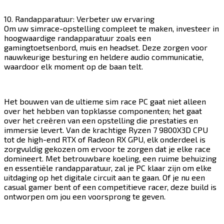
10. Randapparatuur: Verbeter uw ervaring
Om uw simrace-opstelling compleet te maken, investeer in
hoogwaardige randapparatuur zoals een
gamingtoetsenbord, muis en headset. Deze zorgen voor
nauwkeurige besturing en heldere audio communicatie,
waardoor elk moment op de baan telt.​​​​‌ ‍ ​‍​‍‌‍ ‌ ​‍‌‍‍‌‌‍‌ ‌‍‍‌‌‍ ‍​‍​‍​ ‍‍​‍​‍‌ ​ ‌‍​‌‌‍ ‍‌‍‍‌‌ ‌​‌ ‍‌​‍ ‍‌‍‍‌‌‍ ​‍​‍​‍ ​​‍​‍‌‍‍​‌ ​‍‌‍‌‌‌‍‌‍​‍​‍​ ‍‍​‍​‍​‍ ‌‍​‌‌‍‌​‌‍ ‌‌‍‍‌‌‍ ‍​‍ ‌‍‍‌‌‍ ‍‌ ‌​‌‍‌‌‌‍ ‍‌ ‌​​‍ ‌‍‌‌‌‍‌​‌‍‍‌‌ ‌​​‍ ‌‍ ‌‌‍ ‌‍‌​‌‍‌‌​ ‌‌ ​​‌ ​‍‌‍‌‌‌ ​ ‌‍‌‌‌‍ ‍‌ ‌​‌‍​‌‌ ‌​‌‍‍‌‌‍ ‌‍ ‍​ ‍ ‌‍‍‌‌‍‌​​ ‌​ ‌​​ ​​​ ​‍​ ‍​‌‍​ ​ ‌‍​ ‌‍‌‍​‍​‍ ‌‌‍​‌​ ‌‌​ ‌ ‌‍‌‌​‍ ‌​ ‌​​ ‌‍​ ‌‍​ ​‌​‍ ‌​ ‍​‌‍​‍​ ‍‌​ ‍​​‍ ‌‌‍​‍​ ‍​​ ‍​‌‍‌‍​ ​ ​ ​​​ ​​​ ‍​​ ‌​​ ​​‌‍​ ​ ‍​​ ‍ ‌ ‌​‌ ‍‌‌ ​​‌‍‌‌​ ‌‌‍​‍‌ ‌‌‌‍‍‌‌‍ ​‌‍‌​​ ‍ ‌ ​​‌‍​‌‌ ‌​‌‍‍​​ ‌‌‍‍‌​ ​‌​ ‍​‌‍ ‍‌‌ ‌‍ ​‌‍ ‌‍ ‍‌‍‌ ‌‌ ‌‍‌​‌‍‌‌‌ ​ ‌‍​ ​‍‌‌​ ‌‌‌​​‍‌‌ ‌‍‍ ‌‍‌‌‌ ‍‌​‍‌‌​ ​ ‌​‌​​‍‌‌​ ​ ‌​‌​​‍‌‌​ ​‍​ ​‍‌‍ ‍‌‍ ​​‍‌‌​ ​‍​ ​‍​‍‌‌​ ‌‌‌​‌​​‍ ‍‌ ‌‍‌‍​‌‌‍ ​‌ ‌‌‌‍‌‌​‍‌‌​ ‌‌‌​​‍‌‌ ‌‍‍ ‌‍‌‌‌ ‍‌​‍‌‌​ ​ ‌​‌​​‍‌‌​ ​ ‌​‌​​‍‌‌​ ​‍​ ​‍​ ‌‍​ ‌‌‌‍​ ​ ​‌​ ‌‍‌‍​ ‌‍‌​​ ‍‌‌‍‌‌‌‍​‍‌‍​ ‌‍​‍​‍‌‌​ ​‍​ ​‍​‍‌‌​ ‌‌‌​‌​​‍ ‍‌‍​ ‌‍‍​‌‍‍‌‌‍ ​‌‍‌​‌ ​‍‌‍‌‌‌‍ ‍​‍‌‌​ ‌‌‌​​‍‌‌ ‌‍‍ ‌‍‌‌‌ ‍‌​‍‌‌​ ​ ‌​‌​​‍‌‌​ ​ ‌​‌​​‍‌‌​ ​‍​ ​‍​ ‌‌‌‍​‍‌‍‌​‌‍​ ‌‍‌​‌‍​‍​ ‍‌​ ​ ‌‍​‍​ ‌‌‌‍​‍‌‍​‌​‍‌‌​ ​‍​ ​‍​‍‌‌​ ‌‌‌​‌​​‍ ‍‌ ‌​‌‍‌‌‌ ‍​‌ ‌​​ ‌‍​‍‌‍​‌‌ ​ ‌‍‌‌‌‌‌‌‌ ​‍‌‍ ​​ ‌​‍‌‌​ ​‍‌​‌‍‌‍​‌‌‍‌​‌‍ ‌‌‍‍‌‌‍ ‍​‍‌‍‌‍‍‌‌‍‌​​ ‌​ ‌​​ ​​​ ​‍​ ‍​‌‍​ ​ ‌‍​ ‌‍‌‍​‍​‍ ‌‌‍​‌​ ‌‌​ ‌ ‌‍‌‌​‍ ‌​ ‌​​ ‌‍​ ‌‍​ ​‌​‍ ‌​ ‍​‌‍​‍​ ‍‌​ ‍​​‍ ‌‌‍​‍​ ‍​​ ‍​‌‍‌‍​ ​ ​ ​​​ ​​​ ‍​​ ‌​​ ​​‌‍​ ​ ‍​​‍‌‍‌ ‌​‌ ‍‌‌ ​​‌‍‌‌​ ‌‌‍​‍‌ ‌‌‌‍‍‌‌‍ ​‌‍‌​​‍‌‍‌ ​​‌‍​‌‌ ‌​‌‍‍​​ ‌‌‍‍‌​ ​‌​ ‍​‌‍ ‍‌‌ ‌‍ ​‌‍ ‌‍ ‍‌‍‌ ‌‌ ‌‍‌​‌‍‌‌‌ ​ ‌‍​ ​‍‌‌​ ‌‌‌​​‍‌‌ ‌‍‍ ‌‍‌‌‌ ‍‌​‍‌‌​ ​ ‌​‌​​‍‌‌​ ​ ‌​‌​​‍‌‌​ ​‍​ ​‍‌‍ ‍‌‍ ​​‍‌‌​ ​‍​ ​‍​‍‌‌​ ‌‌‌​‌​​‍ ‍‌ ‌‍‌‍​‌‌‍ ​‌ ‌‌‌‍‌‌​‍‌‌​ ‌‌‌​​‍‌‌ ‌‍‍ ‌‍‌‌‌ ‍‌​‍‌‌​ ​ ‌​‌​​‍‌‌​ ​ ‌​‌​​‍‌‌​ ​‍​ ​‍​ ‌‍​ ‌‌‌‍​ ​ ​‌​ ‌‍‌‍​ ‌‍‌​​ ‍‌‌‍‌‌‌‍​‍‌‍​ ‌‍​‍​‍‌‌​ ​‍​ ​‍​‍‌‌​ ‌‌‌​‌​​‍ ‍‌‍​ ‌‍‍​‌‍‍‌‌‍ ​‌‍‌​‌ ​‍‌‍‌‌‌‍ ‍​‍‌‌​ ‌‌‌​​‍‌‌ ‌‍‍ ‌‍‌‌‌ ‍‌​‍‌‌​ ​ ‌​‌​​‍‌‌​ ​ ‌​‌​​‍‌‌​ ​‍​ ​‍​ ‌‌‌‍​‍‌‍‌​‌‍​ ‌‍‌​‌‍​‍​ ‍‌​ ​ ‌‍​‍​ ‌‌‌‍​‍‌‍​‌​‍‌‌​ ​‍​ ​‍​‍‌‌​ ‌‌‌​‌​​‍ ‍‌ ‌​‌‍‌‌‌ ‍​‌ ‌​​‍‌‍‌ ​​‌‍‌‌‌ ​‍‌ ​ ‌ ​​‌‍‌‌‌‍​ ‌ ‌​‌‍‍‌‌ ‌‍‌‍‌‌​ ‌‌ ​​‌ ‌‌‌‍​‍‌‍ ​‌‍‍‌‌ ​ ‌‍‍​‌‍‌‌‌‍‌​​‍​‍‌ ‌
Het bouwen van de ultieme sim race PC gaat niet alleen
over het hebben van topklasse componenten; het gaat
over het creëren van een opstelling die prestaties en
immersie levert. Van de krachtige Ryzen 7 9800X3D CPU
tot de high-end RTX of Radeon RX GPU, elk onderdeel is
zorgvuldig gekozen om ervoor te zorgen dat je elke race
domineert. Met betrouwbare koeling, een ruime behuizing
en essentiële randapparatuur, zal je PC klaar zijn om elke
uitdaging op het digitale circuit aan te gaan. Of je nu een
casual gamer bent of een competitieve racer, deze build is
ontworpen om jou een voorsprong te geven.​​​​‌ ‍ ​‍​‍‌‍ ‌ ​‍‌‍‍‌‌‍‌ ‌‍‍‌‌‍ ‍​‍​‍​ ‍‍​‍​‍‌ ​ ‌‍​‌‌‍ ‍‌‍‍‌‌ ‌​‌ ‍‌​‍ ‍‌‍‍‌‌‍ ​‍​‍​‍ ​​‍​‍‌‍‍​‌ ​‍‌‍‌‌‌‍‌‍​‍​‍​ ‍‍​‍​‍​‍ ‌‍​‌‌‍‌​‌‍ ‌‌‍‍‌‌‍ ‍​‍ ‌‍‍‌‌‍ ‍‌ ‌​‌‍‌‌‌‍ ‍‌ ‌​​‍ ‌‍‌‌‌‍‌​‌‍‍‌‌ ‌​​‍ ‌‍ ‌‌‍ ‌‍‌​‌‍‌‌​ ‌‌ ​​‌ ​‍‌‍‌‌‌ ​ ‌‍‌‌‌‍ ‍‌ ‌​‌‍​‌‌ ‌​‌‍‍‌‌‍ ‌‍ ‍​ ‍ ‌‍‍‌‌‍‌​​ ‌​ ‌​​ ​​​ ​‍​ ‍​‌‍​ ​ ‌‍​ ‌‍‌‍​‍​‍ ‌‌‍​‌​ ‌‌​ ‌ ‌‍‌‌​‍ ‌​ ‌​​ ‌‍​ ‌‍​ ​‌​‍ ‌​ ‍​‌‍​‍​ ‍‌​ ‍​​‍ ‌‌‍​‍​ ‍​​ ‍​‌‍‌‍​ ​ ​ ​​​ ​​​ ‍​​ ‌​​ ​​‌‍​ ​ ‍​​ ‍ ‌ ‌​‌ ‍‌‌ ​​‌‍‌‌​ ‌‌‍​‍‌ ‌‌‌‍‍‌‌‍ ​‌‍‌​​ ‍ ‌ ​​‌‍​‌‌ ‌​‌‍‍​​ ‌‌‍‍‌​ ​‌​ ‍​‌‍ ‍‌‌ ‌‍ ​‌‍ ‌‍ ‍‌‍‌ ‌‌ ‌‍‌​‌‍‌‌‌ ​ ‌‍​ ​‍‌‌​ ‌‌‌​​‍‌‌ ‌‍‍ ‌‍‌‌‌ ‍‌​‍‌‌​ ​ ‌​‌​​‍‌‌​ ​ ‌​‌​​‍‌‌​ ​‍​ ​‍‌‍ ‍‌‍ ​​‍‌‌​ ​‍​ ​‍​‍‌‌​ ‌‌‌​‌​​‍ ‍‌ ‌‍‌‍​‌‌‍ ​‌ ‌‌‌‍‌‌​‍‌‌​ ‌‌‌​​‍‌‌ ‌‍‍ ‌‍‌‌‌ ‍‌​‍‌‌​ ​ ‌​‌​​‍‌‌​ ​ ‌​‌​​‍‌‌​ ​‍​ ​‍​ ‌​‌‍​‍​ ​‍​ ​‌‌‍​‌‌‍​‍‌‍‌​​ ‍​​ ‍‌​ ​​​ ‍​​ ​‍​‍‌‌​ ​‍​ ​‍​‍‌‌​ ‌‌‌​‌​​‍ ‍‌‍​ ‌‍‍​‌‍‍‌‌‍ ​‌‍‌​‌ ​‍‌‍‌‌‌‍ ‍​‍‌‌​ ‌‌‌​​‍‌‌ ‌‍‍ ‌‍‌‌‌ ‍‌​‍‌‌​ ​ ‌​‌​​‍‌‌​ ​ ‌​‌​​‍‌‌​ ​‍​ ​‍​ ​‍‌‍​‌​ ‍‌​ ‌​‌‍‌​​ ‌‌​ ‍​​ ​‍​ ‍‌​ ​ ‌‍‌‍​ ​ ​‍‌‌​ ​‍​ ​‍​‍‌‌​ ‌‌‌​‌​​‍ ‍‌ ‌​‌‍‌‌‌ ‍​‌ ‌​​ ‌‍​‍‌‍​‌‌ ​ ‌‍‌‌‌‌‌‌‌ ​‍‌‍ ​​ ‌​‍‌‌​ ​‍‌​‌‍‌‍​‌‌‍‌​‌‍ ‌‌‍‍‌‌‍ ‍​‍‌‍‌‍‍‌‌‍‌​​ ‌​ ‌​​ ​​​ ​‍​ ‍​‌‍​ ​ ‌‍​ ‌‍‌‍​‍​‍ ‌‌‍​‌​ ‌‌​ ‌ ‌‍‌‌​‍ ‌​ ‌​​ ‌‍​ ‌‍​ ​‌​‍ ‌​ ‍​‌‍​‍​ ‍‌​ ‍​​‍ ‌‌‍​‍​ ‍​​ ‍​‌‍‌‍​ ​ ​ ​​​ ​​​ ‍​​ ‌​​ ​​‌‍​ ​ ‍​​‍‌‍‌ ‌​‌ ‍‌‌ ​​‌‍‌‌​ ‌‌‍​‍‌ ‌‌‌‍‍‌‌‍ ​‌‍‌​​‍‌‍‌ ​​‌‍​‌‌ ‌​‌‍‍​​ ‌‌‍‍‌​ ​‌​ ‍​‌‍ ‍‌‌ ‌‍ ​‌‍ ‌‍ ‍‌‍‌ ‌‌ ‌‍‌​‌‍‌‌‌ ​ ‌‍​ ​‍‌‌​ ‌‌‌​​‍‌‌ ‌‍‍ ‌‍‌‌‌ ‍‌​‍‌‌​ ​ ‌​‌​​‍‌‌​ ​ ‌​‌​​‍‌‌​ ​‍​ ​‍‌‍ ‍‌‍ ​​‍‌‌​ ​‍​ ​‍​‍‌‌​ ‌‌‌​‌​​‍ ‍‌ ‌‍‌‍​‌‌‍ ​‌ ‌‌‌‍‌‌​‍‌‌​ ‌‌‌​​‍‌‌ ‌‍‍ ‌‍‌‌‌ ‍‌​‍‌‌​ ​ ‌​‌​​‍‌‌​ ​ ‌​‌​​‍‌‌​ ​‍​ ​‍​ ‌​‌‍​‍​ ​‍​ ​‌‌‍​‌‌‍​‍‌‍‌​​ ‍​​ ‍‌​ ​​​ ‍​​ ​‍​‍‌‌​ ​‍​ ​‍​‍‌‌​ ‌‌‌​‌​​‍ ‍‌‍​ ‌‍‍​‌‍‍‌‌‍ ​‌‍‌​‌ ​‍‌‍‌‌‌‍ ‍​‍‌‌​ ‌‌‌​​‍‌‌ ‌‍‍ ‌‍‌‌‌ ‍‌​‍‌‌​ ​ ‌​‌​​‍‌‌​ ​ ‌​‌​​‍‌‌​ ​‍​ ​‍​ ​‍‌‍​‌​ ‍‌​ ‌​‌‍‌​​ ‌‌​ ‍​​ ​‍​ ‍‌​ ​ ‌‍‌‍​ ​ ​‍‌‌​ ​‍​ ​‍​‍‌‌​ ‌‌‌​‌​​‍ ‍‌ ‌​‌‍‌‌‌ ‍​‌ ‌​​‍‌‍‌ ​​‌‍‌‌‌ ​‍‌ ​ ‌ ​​‌‍‌‌‌‍​ ‌ ‌​‌‍‍‌‌ ‌‍‌‍‌‌​ ‌‌ ​​‌ ‌‌‌‍​‍‌‍ ​‌‍‍‌‌ ​ ‌‍‍​‌‍‌‌‌‍‌​​‍​‍‌ ‌