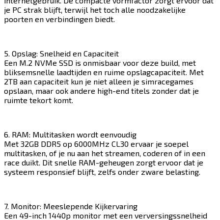
internetgebruik. De compacte vormfactor zorgt ervoor dat
je PC strak blijft, terwijl het toch alle noodzakelijke
poorten en verbindingen biedt.​​​​‌ ‍ ​‍​‍‌‍ ‌ ​‍‌‍‍‌‌‍‌ ‌‍‍‌‌‍ ‍​‍​‍​ ‍‍​‍​‍‌ ​ ‌‍​‌‌‍ ‍‌‍‍‌‌ ‌​‌ ‍‌​‍ ‍‌‍‍‌‌‍ ​‍​‍​‍ ​​‍​‍‌‍‍​‌ ​‍‌‍‌‌‌‍‌‍​‍​‍​ ‍‍​‍​‍​‍ ‌‍​‌‌‍‌​‌‍ ‌‌‍‍‌‌‍ ‍​‍ ‌‍‍‌‌‍ ‍‌ ‌​‌‍‌‌‌‍ ‍‌ ‌​​‍ ‌‍‌‌‌‍‌​‌‍‍‌‌ ‌​​‍ ‌‍ ‌‌‍ ‌‍‌​‌‍‌‌​ ‌‌ ​​‌ ​‍‌‍‌‌‌ ​ ‌‍‌‌‌‍ ‍‌ ‌​‌‍​‌‌ ‌​‌‍‍‌‌‍ ‌‍ ‍​ ‍ ‌‍‍‌‌‍‌​​ ‌​ ‌​​ ​​​ ​‍​ ‍​‌‍​ ​ ‌‍​ ‌‍‌‍​‍​‍ ‌‌‍​‌​ ‌‌​ ‌ ‌‍‌‌​‍ ‌​ ‌​​ ‌‍​ ‌‍​ ​‌​‍ ‌​ ‍​‌‍​‍​ ‍‌​ ‍​​‍ ‌‌‍​‍​ ‍​​ ‍​‌‍‌‍​ ​ ​ ​​​ ​​​ ‍​​ ‌​​ ​​‌‍​ ​ ‍​​ ‍ ‌ ‌​‌ ‍‌‌ ​​‌‍‌‌​ ‌‌‍​‍‌ ‌‌‌‍‍‌‌‍ ​‌‍‌​​ ‍ ‌ ​​‌‍​‌‌ ‌​‌‍‍​​ ‌‌‍‍‌​ ​‌​ ‍​‌‍ ‍‌‌ ‌‍ ​‌‍ ‌‍ ‍‌‍‌ ‌‌ ‌‍‌​‌‍‌‌‌ ​ ‌‍​ ​‍‌‌​ ‌‌‌​​‍‌‌ ‌‍‍ ‌‍‌‌‌ ‍‌​‍‌‌​ ​ ‌​‌​​‍‌‌​ ​ ‌​‌​​‍‌‌​ ​‍​ ​‍‌‍ ‍‌‍ ​​‍‌‌​ ​‍​ ​‍​‍‌‌​ ‌‌‌​‌​​‍ ‍‌ ‌‍‌‍​‌‌‍ ​‌ ‌‌‌‍‌‌​‍‌‌​ ‌‌‌​​‍‌‌ ‌‍‍ ‌‍‌‌‌ ‍‌​‍‌‌​ ​ ‌​‌​​‍‌‌​ ​ ‌​‌​​‍‌‌​ ​‍​ ​‍‌‍‌‍​ ​‍‌‍​‌‌‍‌‍​ ‌ ​ ​‌‌‍‌​​ ​ ​ ‌‌‌‍​‌​ ‍‌​ ‍‌​‍‌‌​ ​‍​ ​‍​‍‌‌​ ‌‌‌​‌​​‍ ‍‌‍​ ‌‍‍​‌‍‍‌‌‍ ​‌‍‌​‌ ​‍‌‍‌‌‌‍ ‍​‍‌‌​ ‌‌‌​​‍‌‌ ‌‍‍ ‌‍‌‌‌ ‍‌​‍‌‌​ ​ ‌​‌​​‍‌‌​ ​ ‌​‌​​‍‌‌​ ​‍​ ​‍​ ​​​ ‌‌​ ‌​​ ​‌​ ‌‍‌‍‌‍​ ​‍‌‍‌‍‌‍​‍​ ​‌​ ‌ ‌‍‌​​‍‌‌​ ​‍​ ​‍​‍‌‌​ ‌‌‌​‌​​‍ ‍‌ ‌​‌‍‌‌‌ ‍​‌ ‌​​ ‌‍​‍‌‍​‌‌ ​ ‌‍‌‌‌‌‌‌‌ ​‍‌‍ ​​ ‌​‍‌‌​ ​‍‌​‌‍‌‍​‌‌‍‌​‌‍ ‌‌‍‍‌‌‍ ‍​‍‌‍‌‍‍‌‌‍‌​​ ‌​ ‌​​ ​​​ ​‍​ ‍​‌‍​ ​ ‌‍​ ‌‍‌‍​‍​‍ ‌‌‍​‌​ ‌‌​ ‌ ‌‍‌‌​‍ ‌​ ‌​​ ‌‍​ ‌‍​ ​‌​‍ ‌​ ‍​‌‍​‍​ ‍‌​ ‍​​‍ ‌‌‍​‍​ ‍​​ ‍​‌‍‌‍​ ​ ​ ​​​ ​​​ ‍​​ ‌​​ ​​‌‍​ ​ ‍​​‍‌‍‌ ‌​‌ ‍‌‌ ​​‌‍‌‌​ ‌‌‍​‍‌ ‌‌‌‍‍‌‌‍ ​‌‍‌​​‍‌‍‌ ​​‌‍​‌‌ ‌​‌‍‍​​ ‌‌‍‍‌​ ​‌​ ‍​‌‍ ‍‌‌ ‌‍ ​‌‍ ‌‍ ‍‌‍‌ ‌‌ ‌‍‌​‌‍‌‌‌ ​ ‌‍​ ​‍‌‌​ ‌‌‌​​‍‌‌ ‌‍‍ ‌‍‌‌‌ ‍‌​‍‌‌​ ​ ‌​‌​​‍‌‌​ ​ ‌​‌​​‍‌‌​ ​‍​ ​‍‌‍ ‍‌‍ ​​‍‌‌​ ​‍​ ​‍​‍‌‌​ ‌‌‌​‌​​‍ ‍‌ ‌‍‌‍​‌‌‍ ​‌ ‌‌‌‍‌‌​‍‌‌​ ‌‌‌​​‍‌‌ ‌‍‍ ‌‍‌‌‌ ‍‌​‍‌‌​ ​ ‌​‌​​‍‌‌​ ​ ‌​‌​​‍‌‌​ ​‍​ ​‍‌‍‌‍​ ​‍‌‍​‌‌‍‌‍​ ‌ ​ ​‌‌‍‌​​ ​ ​ ‌‌‌‍​‌​ ‍‌​ ‍‌​‍‌‌​ ​‍​ ​‍​‍‌‌​ ‌‌‌​‌​​‍ ‍‌‍​ ‌‍‍​‌‍‍‌‌‍ ​‌‍‌​‌ ​‍‌‍‌‌‌‍ ‍​‍‌‌​ ‌‌‌​​‍‌‌ ‌‍‍ ‌‍‌‌‌ ‍‌​‍‌‌​ ​ ‌​‌​​‍‌‌​ ​ ‌​‌​​‍‌‌​ ​‍​ ​‍​ ​​​ ‌‌​ ‌​​ ​‌​ ‌‍‌‍‌‍​ ​‍‌‍‌‍‌‍​‍​ ​‌​ ‌ ‌‍‌​​‍‌‌​ ​‍​ ​‍​‍‌‌​ ‌‌‌​‌​​‍ ‍‌ ‌​‌‍‌‌‌ ‍​‌ ‌​​‍‌‍‌ ​​‌‍‌‌‌ ​‍‌ ​ ‌ ​​‌‍‌‌‌‍​ ‌ ‌​‌‍‍‌‌ ‌‍‌‍‌‌​ ‌‌ ​​‌ ‌‌‌‍​‍‌‍ ​‌‍‍‌‌ ​ ‌‍‍​‌‍‌‌‌‍‌​​‍​‍‌ ‌
5. Opslag: Snelheid en Capaciteit
Een M.2 NVMe SSD is onmisbaar voor deze build, met
bliksemsnelle laadtijden en ruime opslagcapaciteit. Met
2TB aan capaciteit kun je niet alleen je simracegames
opslaan, maar ook andere high-end titels zonder dat je
ruimte tekort komt.​​​​‌ ‍ ​‍​‍‌‍ ‌ ​‍‌‍‍‌‌‍‌ ‌‍‍‌‌‍ ‍​‍​‍​ ‍‍​‍​‍‌ ​ ‌‍​‌‌‍ ‍‌‍‍‌‌ ‌​‌ ‍‌​‍ ‍‌‍‍‌‌‍ ​‍​‍​‍ ​​‍​‍‌‍‍​‌ ​‍‌‍‌‌‌‍‌‍​‍​‍​ ‍‍​‍​‍​‍ ‌‍​‌‌‍‌​‌‍ ‌‌‍‍‌‌‍ ‍​‍ ‌‍‍‌‌‍ ‍‌ ‌​‌‍‌‌‌‍ ‍‌ ‌​​‍ ‌‍‌‌‌‍‌​‌‍‍‌‌ ‌​​‍ ‌‍ ‌‌‍ ‌‍‌​‌‍‌‌​ ‌‌ ​​‌ ​‍‌‍‌‌‌ ​ ‌‍‌‌‌‍ ‍‌ ‌​‌‍​‌‌ ‌​‌‍‍‌‌‍ ‌‍ ‍​ ‍ ‌‍‍‌‌‍‌​​ ‌​ ‌​​ ​​​ ​‍​ ‍​‌‍​ ​ ‌‍​ ‌‍‌‍​‍​‍ ‌‌‍​‌​ ‌‌​ ‌ ‌‍‌‌​‍ ‌​ ‌​​ ‌‍​ ‌‍​ ​‌​‍ ‌​ ‍​‌‍​‍​ ‍‌​ ‍​​‍ ‌‌‍​‍​ ‍​​ ‍​‌‍‌‍​ ​ ​ ​​​ ​​​ ‍​​ ‌​​ ​​‌‍​ ​ ‍​​ ‍ ‌ ‌​‌ ‍‌‌ ​​‌‍‌‌​ ‌‌‍​‍‌ ‌‌‌‍‍‌‌‍ ​‌‍‌​​ ‍ ‌ ​​‌‍​‌‌ ‌​‌‍‍​​ ‌‌‍‍‌​ ​‌​ ‍​‌‍ ‍‌‌ ‌‍ ​‌‍ ‌‍ ‍‌‍‌ ‌‌ ‌‍‌​‌‍‌‌‌ ​ ‌‍​ ​‍‌‌​ ‌‌‌​​‍‌‌ ‌‍‍ ‌‍‌‌‌ ‍‌​‍‌‌​ ​ ‌​‌​​‍‌‌​ ​ ‌​‌​​‍‌‌​ ​‍​ ​‍‌‍ ‍‌‍ ​​‍‌‌​ ​‍​ ​‍​‍‌‌​ ‌‌‌​‌​​‍ ‍‌ ‌‍‌‍​‌‌‍ ​‌ ‌‌‌‍‌‌​‍‌‌​ ‌‌‌​​‍‌‌ ‌‍‍ ‌‍‌‌‌ ‍‌​‍‌‌​ ​ ‌​‌​​‍‌‌​ ​ ‌​‌​​‍‌‌​ ​‍​ ​‍​ ​‌‌‍‌‌​ ​​​ ‍​‌‍​ ‌‍‌‌​ ​​​ ‍​​ ​‍​ ‌ ​ ​‍​ ‌‍​‍‌‌​ ​‍​ ​‍​‍‌‌​ ‌‌‌​‌​​‍ ‍‌‍​ ‌‍‍​‌‍‍‌‌‍ ​‌‍‌​‌ ​‍‌‍‌‌‌‍ ‍​‍‌‌​ ‌‌‌​​‍‌‌ ‌‍‍ ‌‍‌‌‌ ‍‌​‍‌‌​ ​ ‌​‌​​‍‌‌​ ​ ‌​‌​​‍‌‌​ ​‍​ ​‍‌‍‌​‌‍​‍​ ‌‍​ ​‍‌‍‌‍​ ​‌‌‍‌‌​ ‌‍​ ​‌​ ‌​​ ‍​‌‍​‌​‍‌‌​ ​‍​ ​‍​‍‌‌​ ‌‌‌​‌​​‍ ‍‌ ‌​‌‍‌‌‌ ‍​‌ ‌​​ ‌‍​‍‌‍​‌‌ ​ ‌‍‌‌‌‌‌‌‌ ​‍‌‍ ​​ ‌​‍‌‌​ ​‍‌​‌‍‌‍​‌‌‍‌​‌‍ ‌‌‍‍‌‌‍ ‍​‍‌‍‌‍‍‌‌‍‌​​ ‌​ ‌​​ ​​​ ​‍​ ‍​‌‍​ ​ ‌‍​ ‌‍‌‍​‍​‍ ‌‌‍​‌​ ‌‌​ ‌ ‌‍‌‌​‍ ‌​ ‌​​ ‌‍​ ‌‍​ ​‌​‍ ‌​ ‍​‌‍​‍​ ‍‌​ ‍​​‍ ‌‌‍​‍​ ‍​​ ‍​‌‍‌‍​ ​ ​ ​​​ ​​​ ‍​​ ‌​​ ​​‌‍​ ​ ‍​​‍‌‍‌ ‌​‌ ‍‌‌ ​​‌‍‌‌​ ‌‌‍​‍‌ ‌‌‌‍‍‌‌‍ ​‌‍‌​​‍‌‍‌ ​​‌‍​‌‌ ‌​‌‍‍​​ ‌‌‍‍‌​ ​‌​ ‍​‌‍ ‍‌‌ ‌‍ ​‌‍ ‌‍ ‍‌‍‌ ‌‌ ‌‍‌​‌‍‌‌‌ ​ ‌‍​ ​‍‌‌​ ‌‌‌​​‍‌‌ ‌‍‍ ‌‍‌‌‌ ‍‌​‍‌‌​ ​ ‌​‌​​‍‌‌​ ​ ‌​‌​​‍‌‌​ ​‍​ ​‍‌‍ ‍‌‍ ​​‍‌‌​ ​‍​ ​‍​‍‌‌​ ‌‌‌​‌​​‍ ‍‌ ‌‍‌‍​‌‌‍ ​‌ ‌‌‌‍‌‌​‍‌‌​ ‌‌‌​​‍‌‌ ‌‍‍ ‌‍‌‌‌ ‍‌​‍‌‌​ ​ ‌​‌​​‍‌‌​ ​ ‌​‌​​‍‌‌​ ​‍​ ​‍​ ​‌‌‍‌‌​ ​​​ ‍​‌‍​ ‌‍‌‌​ ​​​ ‍​​ ​‍​ ‌ ​ ​‍​ ‌‍​‍‌‌​ ​‍​ ​‍​‍‌‌​ ‌‌‌​‌​​‍ ‍‌‍​ ‌‍‍​‌‍‍‌‌‍ ​‌‍‌​‌ ​‍‌‍‌‌‌‍ ‍​‍‌‌​ ‌‌‌​​‍‌‌ ‌‍‍ ‌‍‌‌‌ ‍‌​‍‌‌​ ​ ‌​‌​​‍‌‌​ ​ ‌​‌​​‍‌‌​ ​‍​ ​‍‌‍‌​‌‍​‍​ ‌‍​ ​‍‌‍‌‍​ ​‌‌‍‌‌​ ‌‍​ ​‌​ ‌​​ ‍​‌‍​‌​‍‌‌​ ​‍​ ​‍​‍‌‌​ ‌‌‌​‌​​‍ ‍‌ ‌​‌‍‌‌‌ ‍​‌ ‌​​‍‌‍‌ ​​‌‍‌‌‌ ​‍‌ ​ ‌ ​​‌‍‌‌‌‍​ ‌ ‌​‌‍‍‌‌ ‌‍‌‍‌‌​ ‌‌ ​​‌ ‌‌‌‍​‍‌‍ ​‌‍‍‌‌ ​ ‌‍‍​‌‍‌‌‌‍‌​​‍​‍‌ ‌
6. RAM: Multitasken wordt eenvoudig
Met 32GB DDR5 op 6000MHz CL30 ervaar je soepel
multitasken, of je nu aan het streamen, coderen of in een
race duikt. Dit snelle RAM-geheugen zorgt ervoor dat je
systeem responsief blijft, zelfs onder zware belasting.​​​​‌ ‍ ​‍​‍‌‍ ‌ ​‍‌‍‍‌‌‍‌ ‌‍‍‌‌‍ ‍​‍​‍​ ‍‍​‍​‍‌ ​ ‌‍​‌‌‍ ‍‌‍‍‌‌ ‌​‌ ‍‌​‍ ‍‌‍‍‌‌‍ ​‍​‍​‍ ​​‍​‍‌‍‍​‌ ​‍‌‍‌‌‌‍‌‍​‍​‍​ ‍‍​‍​‍​‍ ‌‍​‌‌‍‌​‌‍ ‌‌‍‍‌‌‍ ‍​‍ ‌‍‍‌‌‍ ‍‌ ‌​‌‍‌‌‌‍ ‍‌ ‌​​‍ ‌‍‌‌‌‍‌​‌‍‍‌‌ ‌​​‍ ‌‍ ‌‌‍ ‌‍‌​‌‍‌‌​ ‌‌ ​​‌ ​‍‌‍‌‌‌ ​ ‌‍‌‌‌‍ ‍‌ ‌​‌‍​‌‌ ‌​‌‍‍‌‌‍ ‌‍ ‍​ ‍ ‌‍‍‌‌‍‌​​ ‌​ ‌​​ ​​​ ​‍​ ‍​‌‍​ ​ ‌‍​ ‌‍‌‍​‍​‍ ‌‌‍​‌​ ‌‌​ ‌ ‌‍‌‌​‍ ‌​ ‌​​ ‌‍​ ‌‍​ ​‌​‍ ‌​ ‍​‌‍​‍​ ‍‌​ ‍​​‍ ‌‌‍​‍​ ‍​​ ‍​‌‍‌‍​ ​ ​ ​​​ ​​​ ‍​​ ‌​​ ​​‌‍​ ​ ‍​​ ‍ ‌ ‌​‌ ‍‌‌ ​​‌‍‌‌​ ‌‌‍​‍‌ ‌‌‌‍‍‌‌‍ ​‌‍‌​​ ‍ ‌ ​​‌‍​‌‌ ‌​‌‍‍​​ ‌‌‍‍‌​ ​‌​ ‍​‌‍ ‍‌‌ ‌‍ ​‌‍ ‌‍ ‍‌‍‌ ‌‌ ‌‍‌​‌‍‌‌‌ ​ ‌‍​ ​‍‌‌​ ‌‌‌​​‍‌‌ ‌‍‍ ‌‍‌‌‌ ‍‌​‍‌‌​ ​ ‌​‌​​‍‌‌​ ​ ‌​‌​​‍‌‌​ ​‍​ ​‍‌‍ ‍‌‍ ​​‍‌‌​ ​‍​ ​‍​‍‌‌​ ‌‌‌​‌​​‍ ‍‌ ‌‍‌‍​‌‌‍ ​‌ ‌‌‌‍‌‌​‍‌‌​ ‌‌‌​​‍‌‌ ‌‍‍ ‌‍‌‌‌ ‍‌​‍‌‌​ ​ ‌​‌​​‍‌‌​ ​ ‌​‌​​‍‌‌​ ​‍​ ​‍‌‍​‍‌‍‌‍‌‍​‌​ ‍​​ ‍​‌‍​ ‌‍​ ‌‍‌​​ ‌ ​ ​‌​ ‌‌‌‍​ ​‍‌‌​ ​‍​ ​‍​‍‌‌​ ‌‌‌​‌​​‍ ‍‌‍​ ‌‍‍​‌‍‍‌‌‍ ​‌‍‌​‌ ​‍‌‍‌‌‌‍ ‍​‍‌‌​ ‌‌‌​​‍‌‌ ‌‍‍ ‌‍‌‌‌ ‍‌​‍‌‌​ ​ ‌​‌​​‍‌‌​ ​ ‌​‌​​‍‌‌​ ​‍​ ​‍‌‍​ ​ ​ ​ ​‍‌‍‌‌​ ‌‌‌‍​‌​ ‌‍‌‍‌‌‌‍‌‌​ ​​​ ‍‌​ ‌​​‍‌‌​ ​‍​ ​‍​‍‌‌​ ‌‌‌​‌​​‍ ‍‌ ‌​‌‍‌‌‌ ‍​‌ ‌​​ ‌‍​‍‌‍​‌‌ ​ ‌‍‌‌‌‌‌‌‌ ​‍‌‍ ​​ ‌​‍‌‌​ ​‍‌​‌‍‌‍​‌‌‍‌​‌‍ ‌‌‍‍‌‌‍ ‍​‍‌‍‌‍‍‌‌‍‌​​ ‌​ ‌​​ ​​​ ​‍​ ‍​‌‍​ ​ ‌‍​ ‌‍‌‍​‍​‍ ‌‌‍​‌​ ‌‌​ ‌ ‌‍‌‌​‍ ‌​ ‌​​ ‌‍​ ‌‍​ ​‌​‍ ‌​ ‍​‌‍​‍​ ‍‌​ ‍​​‍ ‌‌‍​‍​ ‍​​ ‍​‌‍‌‍​ ​ ​ ​​​ ​​​ ‍​​ ‌​​ ​​‌‍​ ​ ‍​​‍‌‍‌ ‌​‌ ‍‌‌ ​​‌‍‌‌​ ‌‌‍​‍‌ ‌‌‌‍‍‌‌‍ ​‌‍‌​​‍‌‍‌ ​​‌‍​‌‌ ‌​‌‍‍​​ ‌‌‍‍‌​ ​‌​ ‍​‌‍ ‍‌‌ ‌‍ ​‌‍ ‌‍ ‍‌‍‌ ‌‌ ‌‍‌​‌‍‌‌‌ ​ ‌‍​ ​‍‌‌​ ‌‌‌​​‍‌‌ ‌‍‍ ‌‍‌‌‌ ‍‌​‍‌‌​ ​ ‌​‌​​‍‌‌​ ​ ‌​‌​​‍‌‌​ ​‍​ ​‍‌‍ ‍‌‍ ​​‍‌‌​ ​‍​ ​‍​‍‌‌​ ‌‌‌​‌​​‍ ‍‌ ‌‍‌‍​‌‌‍ ​‌ ‌‌‌‍‌‌​‍‌‌​ ‌‌‌​​‍‌‌ ‌‍‍ ‌‍‌‌‌ ‍‌​‍‌‌​ ​ ‌​‌​​‍‌‌​ ​ ‌​‌​​‍‌‌​ ​‍​ ​‍‌‍​‍‌‍‌‍‌‍​‌​ ‍​​ ‍​‌‍​ ‌‍​ ‌‍‌​​ ‌ ​ ​‌​ ‌‌‌‍​ ​‍‌‌​ ​‍​ ​‍​‍‌‌​ ‌‌‌​‌​​‍ ‍‌‍​ ‌‍‍​‌‍‍‌‌‍ ​‌‍‌​‌ ​‍‌‍‌‌‌‍ ‍​‍‌‌​ ‌‌‌​​‍‌‌ ‌‍‍ ‌‍‌‌‌ ‍‌​‍‌‌​ ​ ‌​‌​​‍‌‌​ ​ ‌​‌​​‍‌‌​ ​‍​ ​‍‌‍​ ​ ​ ​ ​‍‌‍‌‌​ ‌‌‌‍​‌​ ‌‍‌‍‌‌‌‍‌‌​ ​​​ ‍‌​ ‌​​‍‌‌​ ​‍​ ​‍​‍‌‌​ ‌‌‌​‌​​‍ ‍‌ ‌​‌‍‌‌‌ ‍​‌ ‌​​‍‌‍‌ ​​‌‍‌‌‌ ​‍‌ ​ ‌ ​​‌‍‌‌‌‍​ ‌ ‌​‌‍‍‌‌ ‌‍‌‍‌‌​ ‌‌ ​​‌ ‌‌‌‍​‍‌‍ ​‌‍‍‌‌ ​ ‌‍‍​‌‍‌‌‌‍‌​​‍​‍‌ ‌
7. Monitor: Meeslepende Kijkervaring
Een 49-inch 1440p monitor met een verversingssnelheid