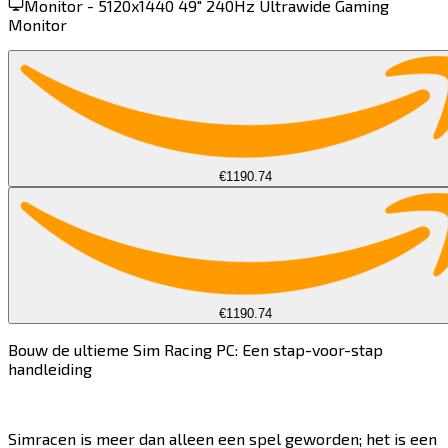
Monitor -
5120x1440 49" 240Hz Ultrawide Gaming
Monitor​​​​‌ ‍ ​‍​‍‌‍ ‌ ​‍‌‍‍‌‌‍‌ ‌‍‍‌‌‍ ‍​‍​‍​ ‍‍​‍​‍‌ ​ ‌‍​‌‌‍ ‍‌‍‍‌‌ ‌​‌ ‍‌​‍ ‍‌‍‍‌‌‍ ​‍​‍​‍ ​​‍​‍‌‍‍​‌ ​‍‌‍‌‌‌‍‌‍​‍​‍​ ‍‍​‍​‍​‍ ‌‍​‌‌‍‌​‌‍ ‌‌‍‍‌‌‍ ‍​‍ ‌‍‍‌‌‍ ‍‌ ‌​‌‍‌‌‌‍ ‍‌ ‌​​‍ ‌‍‌‌‌‍‌​‌‍‍‌‌ ‌​​‍ ‌‍ ‌‌‍ ‌‍‌​‌‍‌‌​ ‌‌ ​​‌ ​‍‌‍‌‌‌ ​ ‌‍‌‌‌‍ ‍‌ ‌​‌‍​‌‌ ‌​‌‍‍‌‌‍ ‌‍ ‍​ ‍ ‌‍‍‌‌‍‌​​ ‌​ ‌ ‌‍​ ​ ‌​​ ‍‌​ ​‍​ ‌​‌‍‌​​ ‍​​‍ ‌‌‍‌‌​ ​‌‌‍​‌‌‍‌‌​‍ ‌​ ‌​‌‍‌‌‌‍‌‍​ ​‍​‍ ‌‌‍​‍​ ​ ‌‍​‍‌‍​‍​‍ ‌‌‍​‌​ ​‌​ ‌‍‌‍‌‍‌‍‌‌​ ‌​​ ‌​‌‍‌‍​ ‌​‌‍‌‍​ ‌‍‌‍‌‌​ ‍ ‌ ‌​‌ ‍‌‌ ​​‌‍‌‌​ ‌‌‍ ‌‌‍ ‌‍ ‍‌‍‍‌‌ ‌​‌‍ ‌ ​‍​ ‍ ‌ ​​‌‍​‌‌ ‌​‌‍‍​​ ‌‌‍ ‍‌‍​‌‌‍ ‌‌‍‌‌​ ‌‍​‍‌‍​‌‌ ​ ‌‍‌‌‌‌‌‌‌ ​‍‌‍ ​​ ‌​‍‌‌​ ​‍‌​‌‍‌‍​‌‌‍‌​‌‍ ‌‌‍‍‌‌‍ ‍​‍‌‍‌‍‍‌‌‍‌​​ ‌​ ‌ ‌‍​ ​ ‌​​ ‍‌​ ​‍​ ‌​‌‍‌​​ ‍​​‍ ‌‌‍‌‌​ ​‌‌‍​‌‌‍‌‌​‍ ‌​ ‌​‌‍‌‌‌‍‌‍​ ​‍​‍ ‌‌‍​‍​ ​ ‌‍​‍‌‍​‍​‍ ‌‌‍​‌​ ​‌​ ‌‍‌‍‌‍‌‍‌‌​ ‌​​ ‌​‌‍‌‍​ ‌​‌‍‌‍​ ‌‍‌‍‌‌​‍‌‍‌ ‌​‌ ‍‌‌ ​​‌‍‌‌​ ‌‌‍ ‌‌‍ ‌‍ ‍‌‍‍‌‌ ‌​‌‍ ‌ ​‍​‍‌‍‌ ​​‌‍​‌‌ ‌​‌‍‍​​ ‌‌‍ ‍‌‍​‌‌‍ ‌‌‍‌‌​‍‌‍‌ ​​‌‍‌‌‌ ​‍‌ ​ ‌ ​​‌‍‌‌‌‍​ ‌ ‌​‌‍‍‌‌ ‌‍‌‍‌‌​ ‌‌ ​​‌ ‌‌‌‍​‍‌‍ ​‌‍‍‌‌ ​ ‌‍‍​‌‍‌‌‌‍‌​​‍​‍‌ ‌
€1190.74
€1190.74
Bouw de ultieme Sim Racing PC: Een stap-voor-stap
handleiding​​​​‌ ‍ ​‍​‍‌‍ ‌ ​‍‌‍‍‌‌‍‌ ‌‍‍‌‌‍ ‍​‍​‍​ ‍‍​‍​‍‌ ​ ‌‍​‌‌‍ ‍‌‍‍‌‌ ‌​‌ ‍‌​‍ ‍‌‍‍‌‌‍ ​‍​‍​‍ ​​‍​‍‌‍‍​‌ ​‍‌‍‌‌‌‍‌‍​‍​‍​ ‍‍​‍​‍​‍ ‌‍​‌‌‍‌​‌‍ ‌‌‍‍‌‌‍ ‍​‍ ‌‍‍‌‌‍ ‍‌ ‌​‌‍‌‌‌‍ ‍‌ ‌​​‍ ‌‍‌‌‌‍‌​‌‍‍‌‌ ‌​​‍ ‌‍ ‌‌‍ ‌‍‌​‌‍‌‌​ ‌‌ ​​‌ ​‍‌‍‌‌‌ ​ ‌‍‌‌‌‍ ‍‌ ‌​‌‍​‌‌ ‌​‌‍‍‌‌‍ ‌‍ ‍​ ‍ ‌‍‍‌‌‍‌​​ ‌​ ‌​​ ​​​ ​‍​ ‍​‌‍​ ​ ‌‍​ ‌‍‌‍​‍​‍ ‌‌‍​‌​ ‌‌​ ‌ ‌‍‌‌​‍ ‌​ ‌​​ ‌‍​ ‌‍​ ​‌​‍ ‌​ ‍​‌‍​‍​ ‍‌​ ‍​​‍ ‌‌‍​‍​ ‍​​ ‍​‌‍‌‍​ ​ ​ ​​​ ​​​ ‍​​ ‌​​ ​​‌‍​ ​ ‍​​ ‍ ‌ ‌​‌ ‍‌‌ ​​‌‍‌‌​ ‌‌‍​‍‌ ‌‌‌‍‍‌‌‍ ​‌‍‌​​ ‍ ‌ ​​‌‍​‌‌ ‌​‌‍‍​​ ‌‌‍‍‌​ ​‌​ ‍​‌‍ ‍‌‌ ‌‍ ​‌‍ ‌‍ ‍‌‍‌ ‌‌ ‌‍‌​‌‍‌‌‌ ​ ‌‍​ ​‍‌‌​ ‌‌‌​​‍‌‌ ‌‍‍ ‌‍‌‌‌ ‍‌​‍‌‌​ ​ ‌​‌​​‍‌‌​ ​ ‌​‌​​‍‌‌​ ​‍​ ​‍‌‍ ‍‌‍ ​​‍‌‌​ ​‍​ ​‍​‍‌‌​ ‌‌‌​‌​​‍ ‍‌ ‌‍‌‍​‌‌‍ ​‌ ‌‌‌‍‌‌​‍‌‌​ ‌‌‌​​‍‌‌ ‌‍‍ ‌‍‌‌‌ ‍‌​‍‌‌​ ​ ‌​‌​​‍‌‌​ ​ ‌​‌​​‍‌‌​ ​‍​ ​‍​ ‌‌​ ‌​‌‍‌​​ ‌‍​ ‌‍‌‍‌​‌‍​ ​ ‌‍‌‍‌‌​ ‍​​ ​​​ ​‍​‍‌‌​ ​‍​ ​‍​‍‌‌​ ‌‌‌​‌​​‍ ‍‌‍​ ‌‍‍​‌‍‍‌‌‍ ​‌‍‌​‌ ​‍‌‍‌‌‌‍ ‍​‍‌‌​ ‌‌‌​​‍‌‌ ‌‍‍ ‌‍‌‌‌ ‍‌​‍‌‌​ ​ ‌​‌​​‍‌‌​ ​ ‌​‌​​‍‌‌​ ​‍​ ​‍‌‍‌‍​ ‌‌​ ‌ ​ ​ ​ ​ ​ ​‍‌‍​ ‌‍​ ​ ‌​‌‍​ ‌‍​‌​ ​‍​‍‌‌​ ​‍​ ​‍​‍‌‌​ ‌‌‌​‌​​‍ ‍‌ ‌​‌‍‌‌‌ ‍​‌ ‌​​ ‌‍​‍‌‍​‌‌ ​ ‌‍‌‌‌‌‌‌‌ ​‍‌‍ ​​ ‌​‍‌‌​ ​‍‌​‌‍‌‍​‌‌‍‌​‌‍ ‌‌‍‍‌‌‍ ‍​‍‌‍‌‍‍‌‌‍‌​​ ‌​ ‌​​ ​​​ ​‍​ ‍​‌‍​ ​ ‌‍​ ‌‍‌‍​‍​‍ ‌‌‍​‌​ ‌‌​ ‌ ‌‍‌‌​‍ ‌​ ‌​​ ‌‍​ ‌‍​ ​‌​‍ ‌​ ‍​‌‍​‍​ ‍‌​ ‍​​‍ ‌‌‍​‍​ ‍​​ ‍​‌‍‌‍​ ​ ​ ​​​ ​​​ ‍​​ ‌​​ ​​‌‍​ ​ ‍​​‍‌‍‌ ‌​‌ ‍‌‌ ​​‌‍‌‌​ ‌‌‍​‍‌ ‌‌‌‍‍‌‌‍ ​‌‍‌​​‍‌‍‌ ​​‌‍​‌‌ ‌​‌‍‍​​ ‌‌‍‍‌​ ​‌​ ‍​‌‍ ‍‌‌ ‌‍ ​‌‍ ‌‍ ‍‌‍‌ ‌‌ ‌‍‌​‌‍‌‌‌ ​ ‌‍​ ​‍‌‌​ ‌‌‌​​‍‌‌ ‌‍‍ ‌‍‌‌‌ ‍‌​‍‌‌​ ​ ‌​‌​​‍‌‌​ ​ ‌​‌​​‍‌‌​ ​‍​ ​‍‌‍ ‍‌‍ ​​‍‌‌​ ​‍​ ​‍​‍‌‌​ ‌‌‌​‌​​‍ ‍‌ ‌‍‌‍​‌‌‍ ​‌ ‌‌‌‍‌‌​‍‌‌​ ‌‌‌​​‍‌‌ ‌‍‍ ‌‍‌‌‌ ‍‌​‍‌‌​ ​ ‌​‌​​‍‌‌​ ​ ‌​‌​​‍‌‌​ ​‍​ ​‍​ ‌‌​ ‌​‌‍‌​​ ‌‍​ ‌‍‌‍‌​‌‍​ ​ ‌‍‌‍‌‌​ ‍​​ ​​​ ​‍​‍‌‌​ ​‍​ ​‍​‍‌‌​ ‌‌‌​‌​​‍ ‍‌‍​ ‌‍‍​‌‍‍‌‌‍ ​‌‍‌​‌ ​‍‌‍‌‌‌‍ ‍​‍‌‌​ ‌‌‌​​‍‌‌ ‌‍‍ ‌‍‌‌‌ ‍‌​‍‌‌​ ​ ‌​‌​​‍‌‌​ ​ ‌​‌​​‍‌‌​ ​‍​ ​‍‌‍‌‍​ ‌‌​ ‌ ​ ​ ​ ​ ​ ​‍‌‍​ ‌‍​ ​ ‌​‌‍​ ‌‍​‌​ ​‍​‍‌‌​ ​‍​ ​‍​‍‌‌​ ‌‌‌​‌​​‍ ‍‌ ‌​‌‍‌‌‌ ‍​‌ ‌​​‍‌‍‌ ​​‌‍‌‌‌ ​‍‌ ​ ‌ ​​‌‍‌‌‌‍​ ‌ ‌​‌‍‍‌‌ ‌‍‌‍‌‌​ ‌‌ ​​‌ ‌‌‌‍​‍‌‍ ​‌‍‍‌‌ ​ ‌‍‍​‌‍‌‌‌‍‌​​‍​‍‌ ‌
Simracen is meer dan alleen een spel geworden; het is een