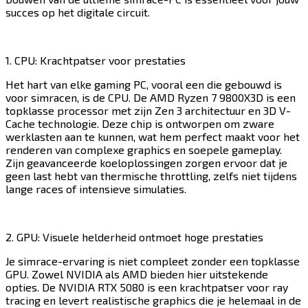
succes op het digitale circuit.​​​​‌ ‍ ​‍​‍‌‍ ‌ ​‍‌‍‍‌‌‍‌ ‌‍‍‌‌‍ ‍​‍​‍​ ‍‍​‍​‍‌ ​ ‌‍​‌‌‍ ‍‌‍‍‌‌ ‌​‌ ‍‌​‍ ‍‌‍‍‌‌‍ ​‍​‍​‍ ​​‍​‍‌‍‍​‌ ​‍‌‍‌‌‌‍‌‍​‍​‍​ ‍‍​‍​‍​‍ ‌‍​‌‌‍‌​‌‍ ‌‌‍‍‌‌‍ ‍​‍ ‌‍‍‌‌‍ ‍‌ ‌​‌‍‌‌‌‍ ‍‌ ‌​​‍ ‌‍‌‌‌‍‌​‌‍‍‌‌ ‌​​‍ ‌‍ ‌‌‍ ‌‍‌​‌‍‌‌​ ‌‌ ​​‌ ​‍‌‍‌‌‌ ​ ‌‍‌‌‌‍ ‍‌ ‌​‌‍​‌‌ ‌​‌‍‍‌‌‍ ‌‍ ‍​ ‍ ‌‍‍‌‌‍‌​​ ‌​ ‌​​ ​​​ ​‍​ ‍​‌‍​ ​ ‌‍​ ‌‍‌‍​‍​‍ ‌‌‍​‌​ ‌‌​ ‌ ‌‍‌‌​‍ ‌​ ‌​​ ‌‍​ ‌‍​ ​‌​‍ ‌​ ‍​‌‍​‍​ ‍‌​ ‍​​‍ ‌‌‍​‍​ ‍​​ ‍​‌‍‌‍​ ​ ​ ​​​ ​​​ ‍​​ ‌​​ ​​‌‍​ ​ ‍​​ ‍ ‌ ‌​‌ ‍‌‌ ​​‌‍‌‌​ ‌‌‍​‍‌ ‌‌‌‍‍‌‌‍ ​‌‍‌​​ ‍ ‌ ​​‌‍​‌‌ ‌​‌‍‍​​ ‌‌‍‍‌​ ​‌​ ‍​‌‍ ‍‌‌ ‌‍ ​‌‍ ‌‍ ‍‌‍‌ ‌‌ ‌‍‌​‌‍‌‌‌ ​ ‌‍​ ​‍‌‌​ ‌‌‌​​‍‌‌ ‌‍‍ ‌‍‌‌‌ ‍‌​‍‌‌​ ​ ‌​‌​​‍‌‌​ ​ ‌​‌​​‍‌‌​ ​‍​ ​‍‌‍ ‍‌‍ ​​‍‌‌​ ​‍​ ​‍​‍‌‌​ ‌‌‌​‌​​‍ ‍‌ ‌‍‌‍​‌‌‍ ​‌ ‌‌‌‍‌‌​‍‌‌​ ‌‌‌​​‍‌‌ ‌‍‍ ‌‍‌‌‌ ‍‌​‍‌‌​ ​ ‌​‌​​‍‌‌​ ​ ‌​‌​​‍‌‌​ ​‍​ ​‍‌‍‌​​ ​‍‌‍​ ​ ​‍‌‍‌‍​ ​ ​ ‍‌‌‍‌‍‌‍‌​‌‍​ ​ ‍‌‌‍​‍​‍‌‌​ ​‍​ ​‍​‍‌‌​ ‌‌‌​‌​​‍ ‍‌‍​ ‌‍‍​‌‍‍‌‌‍ ​‌‍‌​‌ ​‍‌‍‌‌‌‍ ‍​‍‌‌​ ‌‌‌​​‍‌‌ ‌‍‍ ‌‍‌‌‌ ‍‌​‍‌‌​ ​ ‌​‌​​‍‌‌​ ​ ‌​‌​​‍‌‌​ ​‍​ ​‍​ ​ ​ ​ ​ ‍‌​ ‍‌​ ‌‌‌‍​ ​ ‍‌​ ‌ ​ ‍​​ ‌ ​ ​ ‌‍​ ​‍‌‌​ ​‍​ ​‍​‍‌‌​ ‌‌‌​‌​​‍ ‍‌ ‌​‌‍‌‌‌ ‍​‌ ‌​​ ‌‍​‍‌‍​‌‌ ​ ‌‍‌‌‌‌‌‌‌ ​‍‌‍ ​​ ‌​‍‌‌​ ​‍‌​‌‍‌‍​‌‌‍‌​‌‍ ‌‌‍‍‌‌‍ ‍​‍‌‍‌‍‍‌‌‍‌​​ ‌​ ‌​​ ​​​ ​‍​ ‍​‌‍​ ​ ‌‍​ ‌‍‌‍​‍​‍ ‌‌‍​‌​ ‌‌​ ‌ ‌‍‌‌​‍ ‌​ ‌​​ ‌‍​ ‌‍​ ​‌​‍ ‌​ ‍​‌‍​‍​ ‍‌​ ‍​​‍ ‌‌‍​‍​ ‍​​ ‍​‌‍‌‍​ ​ ​ ​​​ ​​​ ‍​​ ‌​​ ​​‌‍​ ​ ‍​​‍‌‍‌ ‌​‌ ‍‌‌ ​​‌‍‌‌​ ‌‌‍​‍‌ ‌‌‌‍‍‌‌‍ ​‌‍‌​​‍‌‍‌ ​​‌‍​‌‌ ‌​‌‍‍​​ ‌‌‍‍‌​ ​‌​ ‍​‌‍ ‍‌‌ ‌‍ ​‌‍ ‌‍ ‍‌‍‌ ‌‌ ‌‍‌​‌‍‌‌‌ ​ ‌‍​ ​‍‌‌​ ‌‌‌​​‍‌‌ ‌‍‍ ‌‍‌‌‌ ‍‌​‍‌‌​ ​ ‌​‌​​‍‌‌​ ​ ‌​‌​​‍‌‌​ ​‍​ ​‍‌‍ ‍‌‍ ​​‍‌‌​ ​‍​ ​‍​‍‌‌​ ‌‌‌​‌​​‍ ‍‌ ‌‍‌‍​‌‌‍ ​‌ ‌‌‌‍‌‌​‍‌‌​ ‌‌‌​​‍‌‌ ‌‍‍ ‌‍‌‌‌ ‍‌​‍‌‌​ ​ ‌​‌​​‍‌‌​ ​ ‌​‌​​‍‌‌​ ​‍​ ​‍‌‍‌​​ ​‍‌‍​ ​ ​‍‌‍‌‍​ ​ ​ ‍‌‌‍‌‍‌‍‌​‌‍​ ​ ‍‌‌‍​‍​‍‌‌​ ​‍​ ​‍​‍‌‌​ ‌‌‌​‌​​‍ ‍‌‍​ ‌‍‍​‌‍‍‌‌‍ ​‌‍‌​‌ ​‍‌‍‌‌‌‍ ‍​‍‌‌​ ‌‌‌​​‍‌‌ ‌‍‍ ‌‍‌‌‌ ‍‌​‍‌‌​ ​ ‌​‌​​‍‌‌​ ​ ‌​‌​​‍‌‌​ ​‍​ ​‍​ ​ ​ ​ ​ ‍‌​ ‍‌​ ‌‌‌‍​ ​ ‍‌​ ‌ ​ ‍​​ ‌ ​ ​ ‌‍​ ​‍‌‌​ ​‍​ ​‍​‍‌‌​ ‌‌‌​‌​​‍ ‍‌ ‌​‌‍‌‌‌ ‍​‌ ‌​​‍‌‍‌ ​​‌‍‌‌‌ ​‍‌ ​ ‌ ​​‌‍‌‌‌‍​ ‌ ‌​‌‍‍‌‌ ‌‍‌‍‌‌​ ‌‌ ​​‌ ‌‌‌‍​‍‌‍ ​‌‍‍‌‌ ​ ‌‍‍​‌‍‌‌‌‍‌​​‍​‍‌ ‌
1. CPU: Krachtpatser voor prestaties​​​​‌ ‍ ​‍​‍‌‍ ‌ ​‍‌‍‍‌‌‍‌ ‌‍‍‌‌‍ ‍​‍​‍​ ‍‍​‍​‍‌ ​ ‌‍​‌‌‍ ‍‌‍‍‌‌ ‌​‌ ‍‌​‍ ‍‌‍‍‌‌‍ ​‍​‍​‍ ​​‍​‍‌‍‍​‌ ​‍‌‍‌‌‌‍‌‍​‍​‍​ ‍‍​‍​‍​‍ ‌‍​‌‌‍‌​‌‍ ‌‌‍‍‌‌‍ ‍​‍ ‌‍‍‌‌‍ ‍‌ ‌​‌‍‌‌‌‍ ‍‌ ‌​​‍ ‌‍‌‌‌‍‌​‌‍‍‌‌ ‌​​‍ ‌‍ ‌‌‍ ‌‍‌​‌‍‌‌​ ‌‌ ​​‌ ​‍‌‍‌‌‌ ​ ‌‍‌‌‌‍ ‍‌ ‌​‌‍​‌‌ ‌​‌‍‍‌‌‍ ‌‍ ‍​ ‍ ‌‍‍‌‌‍‌​​ ‌​ ‌​​ ​​​ ​‍​ ‍​‌‍​ ​ ‌‍​ ‌‍‌‍​‍​‍ ‌‌‍​‌​ ‌‌​ ‌ ‌‍‌‌​‍ ‌​ ‌​​ ‌‍​ ‌‍​ ​‌​‍ ‌​ ‍​‌‍​‍​ ‍‌​ ‍​​‍ ‌‌‍​‍​ ‍​​ ‍​‌‍‌‍​ ​ ​ ​​​ ​​​ ‍​​ ‌​​ ​​‌‍​ ​ ‍​​ ‍ ‌ ‌​‌ ‍‌‌ ​​‌‍‌‌​ ‌‌‍​‍‌ ‌‌‌‍‍‌‌‍ ​‌‍‌​​ ‍ ‌ ​​‌‍​‌‌ ‌​‌‍‍​​ ‌‌‍‍‌​ ​‌​ ‍​‌‍ ‍‌‌ ‌‍ ​‌‍ ‌‍ ‍‌‍‌ ‌‌ ‌‍‌​‌‍‌‌‌ ​ ‌‍​ ​‍‌‌​ ‌‌‌​​‍‌‌ ‌‍‍ ‌‍‌‌‌ ‍‌​‍‌‌​ ​ ‌​‌​​‍‌‌​ ​ ‌​‌​​‍‌‌​ ​‍​ ​‍‌‍ ‍‌‍ ​​‍‌‌​ ​‍​ ​‍​‍‌‌​ ‌‌‌​‌​​‍ ‍‌ ‌‍‌‍​‌‌‍ ​‌ ‌‌‌‍‌‌​‍‌‌​ ‌‌‌​​‍‌‌ ‌‍‍ ‌‍‌‌‌ ‍‌​‍‌‌​ ​ ‌​‌​​‍‌‌​ ​ ‌​‌​​‍‌‌​ ​‍​ ​‍​ ‌‌​ ​‍‌‍​‌​ ‌‍‌‍​ ​ ‌‌‌‍​‌‌‍​‌​ ‍‌​ ‌‍​ ​‌‌‍‌‌​‍‌‌​ ​‍​ ​‍​‍‌‌​ ‌‌‌​‌​​‍ ‍‌‍​ ‌‍‍​‌‍‍‌‌‍ ​‌‍‌​‌ ​‍‌‍‌‌‌‍ ‍​‍‌‌​ ‌‌‌​​‍‌‌ ‌‍‍ ‌‍‌‌‌ ‍‌​‍‌‌​ ​ ‌​‌​​‍‌‌​ ​ ‌​‌​​‍‌‌​ ​‍​ ​‍‌‍​ ‌‍​ ‌‍‌‍​ ‌ ​ ​‍‌‍​ ‌‍​‌‌‍‌‍​ ‌ ​ ​ ​ ​‍‌‍​‍​‍‌‌​ ​‍​ ​‍​‍‌‌​ ‌‌‌​‌​​‍ ‍‌ ‌​‌‍‌‌‌ ‍​‌ ‌​​ ‌‍​‍‌‍​‌‌ ​ ‌‍‌‌‌‌‌‌‌ ​‍‌‍ ​​ ‌​‍‌‌​ ​‍‌​‌‍‌‍​‌‌‍‌​‌‍ ‌‌‍‍‌‌‍ ‍​‍‌‍‌‍‍‌‌‍‌​​ ‌​ ‌​​ ​​​ ​‍​ ‍​‌‍​ ​ ‌‍​ ‌‍‌‍​‍​‍ ‌‌‍​‌​ ‌‌​ ‌ ‌‍‌‌​‍ ‌​ ‌​​ ‌‍​ ‌‍​ ​‌​‍ ‌​ ‍​‌‍​‍​ ‍‌​ ‍​​‍ ‌‌‍​‍​ ‍​​ ‍​‌‍‌‍​ ​ ​ ​​​ ​​​ ‍​​ ‌​​ ​​‌‍​ ​ ‍​​‍‌‍‌ ‌​‌ ‍‌‌ ​​‌‍‌‌​ ‌‌‍​‍‌ ‌‌‌‍‍‌‌‍ ​‌‍‌​​‍‌‍‌ ​​‌‍​‌‌ ‌​‌‍‍​​ ‌‌‍‍‌​ ​‌​ ‍​‌‍ ‍‌‌ ‌‍ ​‌‍ ‌‍ ‍‌‍‌ ‌‌ ‌‍‌​‌‍‌‌‌ ​ ‌‍​ ​‍‌‌​ ‌‌‌​​‍‌‌ ‌‍‍ ‌‍‌‌‌ ‍‌​‍‌‌​ ​ ‌​‌​​‍‌‌​ ​ ‌​‌​​‍‌‌​ ​‍​ ​‍‌‍ ‍‌‍ ​​‍‌‌​ ​‍​ ​‍​‍‌‌​ ‌‌‌​‌​​‍ ‍‌ ‌‍‌‍​‌‌‍ ​‌ ‌‌‌‍‌‌​‍‌‌​ ‌‌‌​​‍‌‌ ‌‍‍ ‌‍‌‌‌ ‍‌​‍‌‌​ ​ ‌​‌​​‍‌‌​ ​ ‌​‌​​‍‌‌​ ​‍​ ​‍​ ‌‌​ ​‍‌‍​‌​ ‌‍‌‍​ ​ ‌‌‌‍​‌‌‍​‌​ ‍‌​ ‌‍​ ​‌‌‍‌‌​‍‌‌​ ​‍​ ​‍​‍‌‌​ ‌‌‌​‌​​‍ ‍‌‍​ ‌‍‍​‌‍‍‌‌‍ ​‌‍‌​‌ ​‍‌‍‌‌‌‍ ‍​‍‌‌​ ‌‌‌​​‍‌‌ ‌‍‍ ‌‍‌‌‌ ‍‌​‍‌‌​ ​ ‌​‌​​‍‌‌​ ​ ‌​‌​​‍‌‌​ ​‍​ ​‍‌‍​ ‌‍​ ‌‍‌‍​ ‌ ​ ​‍‌‍​ ‌‍​‌‌‍‌‍​ ‌ ​ ​ ​ ​‍‌‍​‍​‍‌‌​ ​‍​ ​‍​‍‌‌​ ‌‌‌​‌​​‍ ‍‌ ‌​‌‍‌‌‌ ‍​‌ ‌​​‍‌‍‌ ​​‌‍‌‌‌ ​‍‌ ​ ‌ ​​‌‍‌‌‌‍​ ‌ ‌​‌‍‍‌‌ ‌‍‌‍‌‌​ ‌‌ ​​‌ ‌‌‌‍​‍‌‍ ​‌‍‍‌‌ ​ ‌‍‍​‌‍‌‌‌‍‌​​‍​‍‌ ‌
Het hart van elke gaming PC, vooral een die gebouwd is
voor simracen, is de CPU. De AMD Ryzen 7 9800X3D is een
topklasse processor met zijn Zen 3 architectuur en 3D V-
Cache technologie. Deze chip is ontworpen om zware
werklasten aan te kunnen, wat hem perfect maakt voor het
renderen van complexe graphics en soepele gameplay.
Zijn geavanceerde koeloplossingen zorgen ervoor dat je
geen last hebt van thermische throttling, zelfs niet tijdens
lange races of intensieve simulaties.​​​​‌ ‍ ​‍​‍‌‍ ‌ ​‍‌‍‍‌‌‍‌ ‌‍‍‌‌‍ ‍​‍​‍​ ‍‍​‍​‍‌ ​ ‌‍​‌‌‍ ‍‌‍‍‌‌ ‌​‌ ‍‌​‍ ‍‌‍‍‌‌‍ ​‍​‍​‍ ​​‍​‍‌‍‍​‌ ​‍‌‍‌‌‌‍‌‍​‍​‍​ ‍‍​‍​‍​‍ ‌‍​‌‌‍‌​‌‍ ‌‌‍‍‌‌‍ ‍​‍ ‌‍‍‌‌‍ ‍‌ ‌​‌‍‌‌‌‍ ‍‌ ‌​​‍ ‌‍‌‌‌‍‌​‌‍‍‌‌ ‌​​‍ ‌‍ ‌‌‍ ‌‍‌​‌‍‌‌​ ‌‌ ​​‌ ​‍‌‍‌‌‌ ​ ‌‍‌‌‌‍ ‍‌ ‌​‌‍​‌‌ ‌​‌‍‍‌‌‍ ‌‍ ‍​ ‍ ‌‍‍‌‌‍‌​​ ‌​ ‌​​ ​​​ ​‍​ ‍​‌‍​ ​ ‌‍​ ‌‍‌‍​‍​‍ ‌‌‍​‌​ ‌‌​ ‌ ‌‍‌‌​‍ ‌​ ‌​​ ‌‍​ ‌‍​ ​‌​‍ ‌​ ‍​‌‍​‍​ ‍‌​ ‍​​‍ ‌‌‍​‍​ ‍​​ ‍​‌‍‌‍​ ​ ​ ​​​ ​​​ ‍​​ ‌​​ ​​‌‍​ ​ ‍​​ ‍ ‌ ‌​‌ ‍‌‌ ​​‌‍‌‌​ ‌‌‍​‍‌ ‌‌‌‍‍‌‌‍ ​‌‍‌​​ ‍ ‌ ​​‌‍​‌‌ ‌​‌‍‍​​ ‌‌‍‍‌​ ​‌​ ‍​‌‍ ‍‌‌ ‌‍ ​‌‍ ‌‍ ‍‌‍‌ ‌‌ ‌‍‌​‌‍‌‌‌ ​ ‌‍​ ​‍‌‌​ ‌‌‌​​‍‌‌ ‌‍‍ ‌‍‌‌‌ ‍‌​‍‌‌​ ​ ‌​‌​​‍‌‌​ ​ ‌​‌​​‍‌‌​ ​‍​ ​‍‌‍ ‍‌‍ ​​‍‌‌​ ​‍​ ​‍​‍‌‌​ ‌‌‌​‌​​‍ ‍‌ ‌‍‌‍​‌‌‍ ​‌ ‌‌‌‍‌‌​‍‌‌​ ‌‌‌​​‍‌‌ ‌‍‍ ‌‍‌‌‌ ‍‌​‍‌‌​ ​ ‌​‌​​‍‌‌​ ​ ‌​‌​​‍‌‌​ ​‍​ ​‍​ ​‍​ ‌​‌‍‌‍​ ​‍​ ‍​‌‍‌‍​ ‌​​ ​ ​ ​‍​ ‌‌​ ‌‍‌‍​ ​‍‌‌​ ​‍​ ​‍​‍‌‌​ ‌‌‌​‌​​‍ ‍‌‍​ ‌‍‍​‌‍‍‌‌‍ ​‌‍‌​‌ ​‍‌‍‌‌‌‍ ‍​‍‌‌​ ‌‌‌​​‍‌‌ ‌‍‍ ‌‍‌‌‌ ‍‌​‍‌‌​ ​ ‌​‌​​‍‌‌​ ​ ‌​‌​​‍‌‌​ ​‍​ ​‍​ ​‍​ ​ ​ ‍​​ ​‌‌‍‌​​ ​ ‌‍‌‌‌‍‌‍​ ​‍​ ​​​ ​​​ ‌‌​‍‌‌​ ​‍​ ​‍​‍‌‌​ ‌‌‌​‌​​‍ ‍‌ ‌​‌‍‌‌‌ ‍​‌ ‌​​ ‌‍​‍‌‍​‌‌ ​ ‌‍‌‌‌‌‌‌‌ ​‍‌‍ ​​ ‌​‍‌‌​ ​‍‌​‌‍‌‍​‌‌‍‌​‌‍ ‌‌‍‍‌‌‍ ‍​‍‌‍‌‍‍‌‌‍‌​​ ‌​ ‌​​ ​​​ ​‍​ ‍​‌‍​ ​ ‌‍​ ‌‍‌‍​‍​‍ ‌‌‍​‌​ ‌‌​ ‌ ‌‍‌‌​‍ ‌​ ‌​​ ‌‍​ ‌‍​ ​‌​‍ ‌​ ‍​‌‍​‍​ ‍‌​ ‍​​‍ ‌‌‍​‍​ ‍​​ ‍​‌‍‌‍​ ​ ​ ​​​ ​​​ ‍​​ ‌​​ ​​‌‍​ ​ ‍​​‍‌‍‌ ‌​‌ ‍‌‌ ​​‌‍‌‌​ ‌‌‍​‍‌ ‌‌‌‍‍‌‌‍ ​‌‍‌​​‍‌‍‌ ​​‌‍​‌‌ ‌​‌‍‍​​ ‌‌‍‍‌​ ​‌​ ‍​‌‍ ‍‌‌ ‌‍ ​‌‍ ‌‍ ‍‌‍‌ ‌‌ ‌‍‌​‌‍‌‌‌ ​ ‌‍​ ​‍‌‌​ ‌‌‌​​‍‌‌ ‌‍‍ ‌‍‌‌‌ ‍‌​‍‌‌​ ​ ‌​‌​​‍‌‌​ ​ ‌​‌​​‍‌‌​ ​‍​ ​‍‌‍ ‍‌‍ ​​‍‌‌​ ​‍​ ​‍​‍‌‌​ ‌‌‌​‌​​‍ ‍‌ ‌‍‌‍​‌‌‍ ​‌ ‌‌‌‍‌‌​‍‌‌​ ‌‌‌​​‍‌‌ ‌‍‍ ‌‍‌‌‌ ‍‌​‍‌‌​ ​ ‌​‌​​‍‌‌​ ​ ‌​‌​​‍‌‌​ ​‍​ ​‍​ ​‍​ ‌​‌‍‌‍​ ​‍​ ‍​‌‍‌‍​ ‌​​ ​ ​ ​‍​ ‌‌​ ‌‍‌‍​ ​‍‌‌​ ​‍​ ​‍​‍‌‌​ ‌‌‌​‌​​‍ ‍‌‍​ ‌‍‍​‌‍‍‌‌‍ ​‌‍‌​‌ ​‍‌‍‌‌‌‍ ‍​‍‌‌​ ‌‌‌​​‍‌‌ ‌‍‍ ‌‍‌‌‌ ‍‌​‍‌‌​ ​ ‌​‌​​‍‌‌​ ​ ‌​‌​​‍‌‌​ ​‍​ ​‍​ ​‍​ ​ ​ ‍​​ ​‌‌‍‌​​ ​ ‌‍‌‌‌‍‌‍​ ​‍​ ​​​ ​​​ ‌‌​‍‌‌​ ​‍​ ​‍​‍‌‌​ ‌‌‌​‌​​‍ ‍‌ ‌​‌‍‌‌‌ ‍​‌ ‌​​‍‌‍‌ ​​‌‍‌‌‌ ​‍‌ ​ ‌ ​​‌‍‌‌‌‍​ ‌ ‌​‌‍‍‌‌ ‌‍‌‍‌‌​ ‌‌ ​​‌ ‌‌‌‍​‍‌‍ ​‌‍‍‌‌ ​ ‌‍‍​‌‍‌‌‌‍‌​​‍​‍‌ ‌
2. GPU: Visuele helderheid ontmoet hoge prestaties​​​​‌ ‍ ​‍​‍‌‍ ‌ ​‍‌‍‍‌‌‍‌ ‌‍‍‌‌‍ ‍​‍​‍​ ‍‍​‍​‍‌ ​ ‌‍​‌‌‍ ‍‌‍‍‌‌ ‌​‌ ‍‌​‍ ‍‌‍‍‌‌‍ ​‍​‍​‍ ​​‍​‍‌‍‍​‌ ​‍‌‍‌‌‌‍‌‍​‍​‍​ ‍‍​‍​‍​‍ ‌‍​‌‌‍‌​‌‍ ‌‌‍‍‌‌‍ ‍​‍ ‌‍‍‌‌‍ ‍‌ ‌​‌‍‌‌‌‍ ‍‌ ‌​​‍ ‌‍‌‌‌‍‌​‌‍‍‌‌ ‌​​‍ ‌‍ ‌‌‍ ‌‍‌​‌‍‌‌​ ‌‌ ​​‌ ​‍‌‍‌‌‌ ​ ‌‍‌‌‌‍ ‍‌ ‌​‌‍​‌‌ ‌​‌‍‍‌‌‍ ‌‍ ‍​ ‍ ‌‍‍‌‌‍‌​​ ‌​ ‌​​ ​​​ ​‍​ ‍​‌‍​ ​ ‌‍​ ‌‍‌‍​‍​‍ ‌‌‍​‌​ ‌‌​ ‌ ‌‍‌‌​‍ ‌​ ‌​​ ‌‍​ ‌‍​ ​‌​‍ ‌​ ‍​‌‍​‍​ ‍‌​ ‍​​‍ ‌‌‍​‍​ ‍​​ ‍​‌‍‌‍​ ​ ​ ​​​ ​​​ ‍​​ ‌​​ ​​‌‍​ ​ ‍​​ ‍ ‌ ‌​‌ ‍‌‌ ​​‌‍‌‌​ ‌‌‍​‍‌ ‌‌‌‍‍‌‌‍ ​‌‍‌​​ ‍ ‌ ​​‌‍​‌‌ ‌​‌‍‍​​ ‌‌‍‍‌​ ​‌​ ‍​‌‍ ‍‌‌ ‌‍ ​‌‍ ‌‍ ‍‌‍‌ ‌‌ ‌‍‌​‌‍‌‌‌ ​ ‌‍​ ​‍‌‌​ ‌‌‌​​‍‌‌ ‌‍‍ ‌‍‌‌‌ ‍‌​‍‌‌​ ​ ‌​‌​​‍‌‌​ ​ ‌​‌​​‍‌‌​ ​‍​ ​‍‌‍ ‍‌‍ ​​‍‌‌​ ​‍​ ​‍​‍‌‌​ ‌‌‌​‌​​‍ ‍‌ ‌‍‌‍​‌‌‍ ​‌ ‌‌‌‍‌‌​‍‌‌​ ‌‌‌​​‍‌‌ ‌‍‍ ‌‍‌‌‌ ‍‌​‍‌‌​ ​ ‌​‌​​‍‌‌​ ​ ‌​‌​​‍‌‌​ ​‍​ ​‍‌‍‌‌​ ‍‌​ ​‌​ ‍​​ ‍‌​ ‍‌‌‍​ ‌‍‌​​ ‌​​ ‌‌​ ‌​​ ‍​​‍‌‌​ ​‍​ ​‍​‍‌‌​ ‌‌‌​‌​​‍ ‍‌‍​ ‌‍‍​‌‍‍‌‌‍ ​‌‍‌​‌ ​‍‌‍‌‌‌‍ ‍​‍‌‌​ ‌‌‌​​‍‌‌ ‌‍‍ ‌‍‌‌‌ ‍‌​‍‌‌​ ​ ‌​‌​​‍‌‌​ ​ ‌​‌​​‍‌‌​ ​‍​ ​‍​ ‍​‌‍‌‍​ ‍‌​ ​‌​ ​‌‌‍‌‍‌‍‌‌​ ​ ​ ‌ ​ ‌‍‌‍​ ​ ‍‌​‍‌‌​ ​‍​ ​‍​‍‌‌​ ‌‌‌​‌​​‍ ‍‌ ‌​‌‍‌‌‌ ‍​‌ ‌​​ ‌‍​‍‌‍​‌‌ ​ ‌‍‌‌‌‌‌‌‌ ​‍‌‍ ​​ ‌​‍‌‌​ ​‍‌​‌‍‌‍​‌‌‍‌​‌‍ ‌‌‍‍‌‌‍ ‍​‍‌‍‌‍‍‌‌‍‌​​ ‌​ ‌​​ ​​​ ​‍​ ‍​‌‍​ ​ ‌‍​ ‌‍‌‍​‍​‍ ‌‌‍​‌​ ‌‌​ ‌ ‌‍‌‌​‍ ‌​ ‌​​ ‌‍​ ‌‍​ ​‌​‍ ‌​ ‍​‌‍​‍​ ‍‌​ ‍​​‍ ‌‌‍​‍​ ‍​​ ‍​‌‍‌‍​ ​ ​ ​​​ ​​​ ‍​​ ‌​​ ​​‌‍​ ​ ‍​​‍‌‍‌ ‌​‌ ‍‌‌ ​​‌‍‌‌​ ‌‌‍​‍‌ ‌‌‌‍‍‌‌‍ ​‌‍‌​​‍‌‍‌ ​​‌‍​‌‌ ‌​‌‍‍​​ ‌‌‍‍‌​ ​‌​ ‍​‌‍ ‍‌‌ ‌‍ ​‌‍ ‌‍ ‍‌‍‌ ‌‌ ‌‍‌​‌‍‌‌‌ ​ ‌‍​ ​‍‌‌​ ‌‌‌​​‍‌‌ ‌‍‍ ‌‍‌‌‌ ‍‌​‍‌‌​ ​ ‌​‌​​‍‌‌​ ​ ‌​‌​​‍‌‌​ ​‍​ ​‍‌‍ ‍‌‍ ​​‍‌‌​ ​‍​ ​‍​‍‌‌​ ‌‌‌​‌​​‍ ‍‌ ‌‍‌‍​‌‌‍ ​‌ ‌‌‌‍‌‌​‍‌‌​ ‌‌‌​​‍‌‌ ‌‍‍ ‌‍‌‌‌ ‍‌​‍‌‌​ ​ ‌​‌​​‍‌‌​ ​ ‌​‌​​‍‌‌​ ​‍​ ​‍‌‍‌‌​ ‍‌​ ​‌​ ‍​​ ‍‌​ ‍‌‌‍​ ‌‍‌​​ ‌​​ ‌‌​ ‌​​ ‍​​‍‌‌​ ​‍​ ​‍​‍‌‌​ ‌‌‌​‌​​‍ ‍‌‍​ ‌‍‍​‌‍‍‌‌‍ ​‌‍‌​‌ ​‍‌‍‌‌‌‍ ‍​‍‌‌​ ‌‌‌​​‍‌‌ ‌‍‍ ‌‍‌‌‌ ‍‌​‍‌‌​ ​ ‌​‌​​‍‌‌​ ​ ‌​‌​​‍‌‌​ ​‍​ ​‍​ ‍​‌‍‌‍​ ‍‌​ ​‌​ ​‌‌‍‌‍‌‍‌‌​ ​ ​ ‌ ​ ‌‍‌‍​ ​ ‍‌​‍‌‌​ ​‍​ ​‍​‍‌‌​ ‌‌‌​‌​​‍ ‍‌ ‌​‌‍‌‌‌ ‍​‌ ‌​​‍‌‍‌ ​​‌‍‌‌‌ ​‍‌ ​ ‌ ​​‌‍‌‌‌‍​ ‌ ‌​‌‍‍‌‌ ‌‍‌‍‌‌​ ‌‌ ​​‌ ‌‌‌‍​‍‌‍ ​‌‍‍‌‌ ​ ‌‍‍​‌‍‌‌‌‍‌​​‍​‍‌ ‌
Je simrace-ervaring is niet compleet zonder een topklasse
GPU. Zowel NVIDIA als AMD bieden hier uitstekende
opties. De NVIDIA RTX 5080 is een krachtpatser voor ray
tracing en levert realistische graphics die je helemaal in de