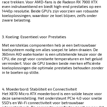
race trekken. Voor AMD-fans is de Radeon RX 7900 XTX
even indrukwekkend en biedt high-end prestaties op een
1440p resolutie. Beide GPU's zijn voorzien van robuuste
koeloplossingen, waardoor ze koel blijven, zelfs onder
zware belasting.​​​​‌ ‍ ​‍​‍‌‍ ‌ ​‍‌‍‍‌‌‍‌ ‌‍‍‌‌‍ ‍​‍​‍​ ‍‍​‍​‍‌ ​ ‌‍​‌‌‍ ‍‌‍‍‌‌ ‌​‌ ‍‌​‍ ‍‌‍‍‌‌‍ ​‍​‍​‍ ​​‍​‍‌‍‍​‌ ​‍‌‍‌‌‌‍‌‍​‍​‍​ ‍‍​‍​‍​‍ ‌‍​‌‌‍‌​‌‍ ‌‌‍‍‌‌‍ ‍​‍ ‌‍‍‌‌‍ ‍‌ ‌​‌‍‌‌‌‍ ‍‌ ‌​​‍ ‌‍‌‌‌‍‌​‌‍‍‌‌ ‌​​‍ ‌‍ ‌‌‍ ‌‍‌​‌‍‌‌​ ‌‌ ​​‌ ​‍‌‍‌‌‌ ​ ‌‍‌‌‌‍ ‍‌ ‌​‌‍​‌‌ ‌​‌‍‍‌‌‍ ‌‍ ‍​ ‍ ‌‍‍‌‌‍‌​​ ‌​ ‌​​ ​​​ ​‍​ ‍​‌‍​ ​ ‌‍​ ‌‍‌‍​‍​‍ ‌‌‍​‌​ ‌‌​ ‌ ‌‍‌‌​‍ ‌​ ‌​​ ‌‍​ ‌‍​ ​‌​‍ ‌​ ‍​‌‍​‍​ ‍‌​ ‍​​‍ ‌‌‍​‍​ ‍​​ ‍​‌‍‌‍​ ​ ​ ​​​ ​​​ ‍​​ ‌​​ ​​‌‍​ ​ ‍​​ ‍ ‌ ‌​‌ ‍‌‌ ​​‌‍‌‌​ ‌‌‍​‍‌ ‌‌‌‍‍‌‌‍ ​‌‍‌​​ ‍ ‌ ​​‌‍​‌‌ ‌​‌‍‍​​ ‌‌‍‍‌​ ​‌​ ‍​‌‍ ‍‌‌ ‌‍ ​‌‍ ‌‍ ‍‌‍‌ ‌‌ ‌‍‌​‌‍‌‌‌ ​ ‌‍​ ​‍‌‌​ ‌‌‌​​‍‌‌ ‌‍‍ ‌‍‌‌‌ ‍‌​‍‌‌​ ​ ‌​‌​​‍‌‌​ ​ ‌​‌​​‍‌‌​ ​‍​ ​‍‌‍ ‍‌‍ ​​‍‌‌​ ​‍​ ​‍​‍‌‌​ ‌‌‌​‌​​‍ ‍‌ ‌‍‌‍​‌‌‍ ​‌ ‌‌‌‍‌‌​‍‌‌​ ‌‌‌​​‍‌‌ ‌‍‍ ‌‍‌‌‌ ‍‌​‍‌‌​ ​ ‌​‌​​‍‌‌​ ​ ‌​‌​​‍‌‌​ ​‍​ ​‍‌‍‌‌​ ​​‌‍​ ​ ‌‌​ ​‌​ ‌‌‌‍‌‌​ ‍​‌‍‌​​ ‌ ‌‍​‌​ ​​​‍‌‌​ ​‍​ ​‍​‍‌‌​ ‌‌‌​‌​​‍ ‍‌‍​ ‌‍‍​‌‍‍‌‌‍ ​‌‍‌​‌ ​‍‌‍‌‌‌‍ ‍​‍‌‌​ ‌‌‌​​‍‌‌ ‌‍‍ ‌‍‌‌‌ ‍‌​‍‌‌​ ​ ‌​‌​​‍‌‌​ ​ ‌​‌​​‍‌‌​ ​‍​ ​‍​ ‍‌​ ‌​‌‍‌‍‌‍​‌​ ​‍​ ​​​ ‌ ‌‍​‌‌‍‌‍​ ​ ​ ​‍​ ​‌​‍‌‌​ ​‍​ ​‍​‍‌‌​ ‌‌‌​‌​​‍ ‍‌ ‌​‌‍‌‌‌ ‍​‌ ‌​​ ‌‍​‍‌‍​‌‌ ​ ‌‍‌‌‌‌‌‌‌ ​‍‌‍ ​​ ‌​‍‌‌​ ​‍‌​‌‍‌‍​‌‌‍‌​‌‍ ‌‌‍‍‌‌‍ ‍​‍‌‍‌‍‍‌‌‍‌​​ ‌​ ‌​​ ​​​ ​‍​ ‍​‌‍​ ​ ‌‍​ ‌‍‌‍​‍​‍ ‌‌‍​‌​ ‌‌​ ‌ ‌‍‌‌​‍ ‌​ ‌​​ ‌‍​ ‌‍​ ​‌​‍ ‌​ ‍​‌‍​‍​ ‍‌​ ‍​​‍ ‌‌‍​‍​ ‍​​ ‍​‌‍‌‍​ ​ ​ ​​​ ​​​ ‍​​ ‌​​ ​​‌‍​ ​ ‍​​‍‌‍‌ ‌​‌ ‍‌‌ ​​‌‍‌‌​ ‌‌‍​‍‌ ‌‌‌‍‍‌‌‍ ​‌‍‌​​‍‌‍‌ ​​‌‍​‌‌ ‌​‌‍‍​​ ‌‌‍‍‌​ ​‌​ ‍​‌‍ ‍‌‌ ‌‍ ​‌‍ ‌‍ ‍‌‍‌ ‌‌ ‌‍‌​‌‍‌‌‌ ​ ‌‍​ ​‍‌‌​ ‌‌‌​​‍‌‌ ‌‍‍ ‌‍‌‌‌ ‍‌​‍‌‌​ ​ ‌​‌​​‍‌‌​ ​ ‌​‌​​‍‌‌​ ​‍​ ​‍‌‍ ‍‌‍ ​​‍‌‌​ ​‍​ ​‍​‍‌‌​ ‌‌‌​‌​​‍ ‍‌ ‌‍‌‍​‌‌‍ ​‌ ‌‌‌‍‌‌​‍‌‌​ ‌‌‌​​‍‌‌ ‌‍‍ ‌‍‌‌‌ ‍‌​‍‌‌​ ​ ‌​‌​​‍‌‌​ ​ ‌​‌​​‍‌‌​ ​‍​ ​‍‌‍‌‌​ ​​‌‍​ ​ ‌‌​ ​‌​ ‌‌‌‍‌‌​ ‍​‌‍‌​​ ‌ ‌‍​‌​ ​​​‍‌‌​ ​‍​ ​‍​‍‌‌​ ‌‌‌​‌​​‍ ‍‌‍​ ‌‍‍​‌‍‍‌‌‍ ​‌‍‌​‌ ​‍‌‍‌‌‌‍ ‍​‍‌‌​ ‌‌‌​​‍‌‌ ‌‍‍ ‌‍‌‌‌ ‍‌​‍‌‌​ ​ ‌​‌​​‍‌‌​ ​ ‌​‌​​‍‌‌​ ​‍​ ​‍​ ‍‌​ ‌​‌‍‌‍‌‍​‌​ ​‍​ ​​​ ‌ ‌‍​‌‌‍‌‍​ ​ ​ ​‍​ ​‌​‍‌‌​ ​‍​ ​‍​‍‌‌​ ‌‌‌​‌​​‍ ‍‌ ‌​‌‍‌‌‌ ‍​‌ ‌​​‍‌‍‌ ​​‌‍‌‌‌ ​‍‌ ​ ‌ ​​‌‍‌‌‌‍​ ‌ ‌​‌‍‍‌‌ ‌‍‌‍‌‌​ ‌‌ ​​‌ ‌‌‌‍​‍‌‍ ​‌‍‍‌‌ ​ ‌‍‍​‌‍‌‌‌‍‌​​‍​‍‌ ‌
3. Koeling: Essentieel voor Prestaties​​​​‌ ‍ ​‍​‍‌‍ ‌ ​‍‌‍‍‌‌‍‌ ‌‍‍‌‌‍ ‍​‍​‍​ ‍‍​‍​‍‌ ​ ‌‍​‌‌‍ ‍‌‍‍‌‌ ‌​‌ ‍‌​‍ ‍‌‍‍‌‌‍ ​‍​‍​‍ ​​‍​‍‌‍‍​‌ ​‍‌‍‌‌‌‍‌‍​‍​‍​ ‍‍​‍​‍​‍ ‌‍​‌‌‍‌​‌‍ ‌‌‍‍‌‌‍ ‍​‍ ‌‍‍‌‌‍ ‍‌ ‌​‌‍‌‌‌‍ ‍‌ ‌​​‍ ‌‍‌‌‌‍‌​‌‍‍‌‌ ‌​​‍ ‌‍ ‌‌‍ ‌‍‌​‌‍‌‌​ ‌‌ ​​‌ ​‍‌‍‌‌‌ ​ ‌‍‌‌‌‍ ‍‌ ‌​‌‍​‌‌ ‌​‌‍‍‌‌‍ ‌‍ ‍​ ‍ ‌‍‍‌‌‍‌​​ ‌​ ‌​​ ​​​ ​‍​ ‍​‌‍​ ​ ‌‍​ ‌‍‌‍​‍​‍ ‌‌‍​‌​ ‌‌​ ‌ ‌‍‌‌​‍ ‌​ ‌​​ ‌‍​ ‌‍​ ​‌​‍ ‌​ ‍​‌‍​‍​ ‍‌​ ‍​​‍ ‌‌‍​‍​ ‍​​ ‍​‌‍‌‍​ ​ ​ ​​​ ​​​ ‍​​ ‌​​ ​​‌‍​ ​ ‍​​ ‍ ‌ ‌​‌ ‍‌‌ ​​‌‍‌‌​ ‌‌‍​‍‌ ‌‌‌‍‍‌‌‍ ​‌‍‌​​ ‍ ‌ ​​‌‍​‌‌ ‌​‌‍‍​​ ‌‌‍‍‌​ ​‌​ ‍​‌‍ ‍‌‌ ‌‍ ​‌‍ ‌‍ ‍‌‍‌ ‌‌ ‌‍‌​‌‍‌‌‌ ​ ‌‍​ ​‍‌‌​ ‌‌‌​​‍‌‌ ‌‍‍ ‌‍‌‌‌ ‍‌​‍‌‌​ ​ ‌​‌​​‍‌‌​ ​ ‌​‌​​‍‌‌​ ​‍​ ​‍‌‍ ‍‌‍ ​​‍‌‌​ ​‍​ ​‍​‍‌‌​ ‌‌‌​‌​​‍ ‍‌ ‌‍‌‍​‌‌‍ ​‌ ‌‌‌‍‌‌​‍‌‌​ ‌‌‌​​‍‌‌ ‌‍‍ ‌‍‌‌‌ ‍‌​‍‌‌​ ​ ‌​‌​​‍‌‌​ ​ ‌​‌​​‍‌‌​ ​‍​ ​‍​ ​‍​ ‍‌‌‍‌​​ ​‌​ ​‍‌‍‌​​ ‌ ​ ​ ​ ‍‌​ ​ ​ ‌ ​ ​‌​‍‌‌​ ​‍​ ​‍​‍‌‌​ ‌‌‌​‌​​‍ ‍‌‍​ ‌‍‍​‌‍‍‌‌‍ ​‌‍‌​‌ ​‍‌‍‌‌‌‍ ‍​‍‌‌​ ‌‌‌​​‍‌‌ ‌‍‍ ‌‍‌‌‌ ‍‌​‍‌‌​ ​ ‌​‌​​‍‌‌​ ​ ‌​‌​​‍‌‌​ ​‍​ ​‍​ ​‍​ ‌‍​ ‌ ​ ​ ‌‍‌‌​ ​‍‌‍​‌​ ​‍‌‍​‍​ ​‌​ ‍‌​ ​‍​‍‌‌​ ​‍​ ​‍​‍‌‌​ ‌‌‌​‌​​‍ ‍‌ ‌​‌‍‌‌‌ ‍​‌ ‌​​ ‌‍​‍‌‍​‌‌ ​ ‌‍‌‌‌‌‌‌‌ ​‍‌‍ ​​ ‌​‍‌‌​ ​‍‌​‌‍‌‍​‌‌‍‌​‌‍ ‌‌‍‍‌‌‍ ‍​‍‌‍‌‍‍‌‌‍‌​​ ‌​ ‌​​ ​​​ ​‍​ ‍​‌‍​ ​ ‌‍​ ‌‍‌‍​‍​‍ ‌‌‍​‌​ ‌‌​ ‌ ‌‍‌‌​‍ ‌​ ‌​​ ‌‍​ ‌‍​ ​‌​‍ ‌​ ‍​‌‍​‍​ ‍‌​ ‍​​‍ ‌‌‍​‍​ ‍​​ ‍​‌‍‌‍​ ​ ​ ​​​ ​​​ ‍​​ ‌​​ ​​‌‍​ ​ ‍​​‍‌‍‌ ‌​‌ ‍‌‌ ​​‌‍‌‌​ ‌‌‍​‍‌ ‌‌‌‍‍‌‌‍ ​‌‍‌​​‍‌‍‌ ​​‌‍​‌‌ ‌​‌‍‍​​ ‌‌‍‍‌​ ​‌​ ‍​‌‍ ‍‌‌ ‌‍ ​‌‍ ‌‍ ‍‌‍‌ ‌‌ ‌‍‌​‌‍‌‌‌ ​ ‌‍​ ​‍‌‌​ ‌‌‌​​‍‌‌ ‌‍‍ ‌‍‌‌‌ ‍‌​‍‌‌​ ​ ‌​‌​​‍‌‌​ ​ ‌​‌​​‍‌‌​ ​‍​ ​‍‌‍ ‍‌‍ ​​‍‌‌​ ​‍​ ​‍​‍‌‌​ ‌‌‌​‌​​‍ ‍‌ ‌‍‌‍​‌‌‍ ​‌ ‌‌‌‍‌‌​‍‌‌​ ‌‌‌​​‍‌‌ ‌‍‍ ‌‍‌‌‌ ‍‌​‍‌‌​ ​ ‌​‌​​‍‌‌​ ​ ‌​‌​​‍‌‌​ ​‍​ ​‍​ ​‍​ ‍‌‌‍‌​​ ​‌​ ​‍‌‍‌​​ ‌ ​ ​ ​ ‍‌​ ​ ​ ‌ ​ ​‌​‍‌‌​ ​‍​ ​‍​‍‌‌​ ‌‌‌​‌​​‍ ‍‌‍​ ‌‍‍​‌‍‍‌‌‍ ​‌‍‌​‌ ​‍‌‍‌‌‌‍ ‍​‍‌‌​ ‌‌‌​​‍‌‌ ‌‍‍ ‌‍‌‌‌ ‍‌​‍‌‌​ ​ ‌​‌​​‍‌‌​ ​ ‌​‌​​‍‌‌​ ​‍​ ​‍​ ​‍​ ‌‍​ ‌ ​ ​ ‌‍‌‌​ ​‍‌‍​‌​ ​‍‌‍​‍​ ​‌​ ‍‌​ ​‍​‍‌‌​ ​‍​ ​‍​‍‌‌​ ‌‌‌​‌​​‍ ‍‌ ‌​‌‍‌‌‌ ‍​‌ ‌​​‍‌‍‌ ​​‌‍‌‌‌ ​‍‌ ​ ‌ ​​‌‍‌‌‌‍​ ‌ ‌​‌‍‍‌‌ ‌‍‌‍‌‌​ ‌‌ ​​‌ ‌‌‌‍​‍‌‍ ​‌‍‍‌‌ ​ ‌‍‍​‌‍‌‌‌‍‌​​‍​‍‌ ‌
Met eersteklas componenten heb je een betrouwbaar
koelsysteem nodig om alles soepel te laten draaien. De
360mm AIO waterkoeler is een uitstekende keuze voor de
CPU, die zorgt voor constante temperaturen en het geluid
vermindert. Voor de GPU bieden beide merken efficiënte
koeloplossingen die optimale prestaties behouden zonder
in te boeten op stilte.​​​​‌ ‍ ​‍​‍‌‍ ‌ ​‍‌‍‍‌‌‍‌ ‌‍‍‌‌‍ ‍​‍​‍​ ‍‍​‍​‍‌ ​ ‌‍​‌‌‍ ‍‌‍‍‌‌ ‌​‌ ‍‌​‍ ‍‌‍‍‌‌‍ ​‍​‍​‍ ​​‍​‍‌‍‍​‌ ​‍‌‍‌‌‌‍‌‍​‍​‍​ ‍‍​‍​‍​‍ ‌‍​‌‌‍‌​‌‍ ‌‌‍‍‌‌‍ ‍​‍ ‌‍‍‌‌‍ ‍‌ ‌​‌‍‌‌‌‍ ‍‌ ‌​​‍ ‌‍‌‌‌‍‌​‌‍‍‌‌ ‌​​‍ ‌‍ ‌‌‍ ‌‍‌​‌‍‌‌​ ‌‌ ​​‌ ​‍‌‍‌‌‌ ​ ‌‍‌‌‌‍ ‍‌ ‌​‌‍​‌‌ ‌​‌‍‍‌‌‍ ‌‍ ‍​ ‍ ‌‍‍‌‌‍‌​​ ‌​ ‌​​ ​​​ ​‍​ ‍​‌‍​ ​ ‌‍​ ‌‍‌‍​‍​‍ ‌‌‍​‌​ ‌‌​ ‌ ‌‍‌‌​‍ ‌​ ‌​​ ‌‍​ ‌‍​ ​‌​‍ ‌​ ‍​‌‍​‍​ ‍‌​ ‍​​‍ ‌‌‍​‍​ ‍​​ ‍​‌‍‌‍​ ​ ​ ​​​ ​​​ ‍​​ ‌​​ ​​‌‍​ ​ ‍​​ ‍ ‌ ‌​‌ ‍‌‌ ​​‌‍‌‌​ ‌‌‍​‍‌ ‌‌‌‍‍‌‌‍ ​‌‍‌​​ ‍ ‌ ​​‌‍​‌‌ ‌​‌‍‍​​ ‌‌‍‍‌​ ​‌​ ‍​‌‍ ‍‌‌ ‌‍ ​‌‍ ‌‍ ‍‌‍‌ ‌‌ ‌‍‌​‌‍‌‌‌ ​ ‌‍​ ​‍‌‌​ ‌‌‌​​‍‌‌ ‌‍‍ ‌‍‌‌‌ ‍‌​‍‌‌​ ​ ‌​‌​​‍‌‌​ ​ ‌​‌​​‍‌‌​ ​‍​ ​‍‌‍ ‍‌‍ ​​‍‌‌​ ​‍​ ​‍​‍‌‌​ ‌‌‌​‌​​‍ ‍‌ ‌‍‌‍​‌‌‍ ​‌ ‌‌‌‍‌‌​‍‌‌​ ‌‌‌​​‍‌‌ ‌‍‍ ‌‍‌‌‌ ‍‌​‍‌‌​ ​ ‌​‌​​‍‌‌​ ​ ‌​‌​​‍‌‌​ ​‍​ ​‍​ ‌‌​ ‌ ​ ​‍​ ‌‍‌‍​‍‌‍‌‌​ ​​‌‍‌‌‌‍‌​​ ​ ​ ‍‌‌‍‌‌​‍‌‌​ ​‍​ ​‍​‍‌‌​ ‌‌‌​‌​​‍ ‍‌‍​ ‌‍‍​‌‍‍‌‌‍ ​‌‍‌​‌ ​‍‌‍‌‌‌‍ ‍​‍‌‌​ ‌‌‌​​‍‌‌ ‌‍‍ ‌‍‌‌‌ ‍‌​‍‌‌​ ​ ‌​‌​​‍‌‌​ ​ ‌​‌​​‍‌‌​ ​‍​ ​‍​ ‌‌​ ​​​ ‍‌​ ‌​‌‍‌‌​ ‌​​ ​‍​ ​​​ ​‌​ ​‌‌‍‌‌​ ​​​‍‌‌​ ​‍​ ​‍​‍‌‌​ ‌‌‌​‌​​‍ ‍‌ ‌​‌‍‌‌‌ ‍​‌ ‌​​ ‌‍​‍‌‍​‌‌ ​ ‌‍‌‌‌‌‌‌‌ ​‍‌‍ ​​ ‌​‍‌‌​ ​‍‌​‌‍‌‍​‌‌‍‌​‌‍ ‌‌‍‍‌‌‍ ‍​‍‌‍‌‍‍‌‌‍‌​​ ‌​ ‌​​ ​​​ ​‍​ ‍​‌‍​ ​ ‌‍​ ‌‍‌‍​‍​‍ ‌‌‍​‌​ ‌‌​ ‌ ‌‍‌‌​‍ ‌​ ‌​​ ‌‍​ ‌‍​ ​‌​‍ ‌​ ‍​‌‍​‍​ ‍‌​ ‍​​‍ ‌‌‍​‍​ ‍​​ ‍​‌‍‌‍​ ​ ​ ​​​ ​​​ ‍​​ ‌​​ ​​‌‍​ ​ ‍​​‍‌‍‌ ‌​‌ ‍‌‌ ​​‌‍‌‌​ ‌‌‍​‍‌ ‌‌‌‍‍‌‌‍ ​‌‍‌​​‍‌‍‌ ​​‌‍​‌‌ ‌​‌‍‍​​ ‌‌‍‍‌​ ​‌​ ‍​‌‍ ‍‌‌ ‌‍ ​‌‍ ‌‍ ‍‌‍‌ ‌‌ ‌‍‌​‌‍‌‌‌ ​ ‌‍​ ​‍‌‌​ ‌‌‌​​‍‌‌ ‌‍‍ ‌‍‌‌‌ ‍‌​‍‌‌​ ​ ‌​‌​​‍‌‌​ ​ ‌​‌​​‍‌‌​ ​‍​ ​‍‌‍ ‍‌‍ ​​‍‌‌​ ​‍​ ​‍​‍‌‌​ ‌‌‌​‌​​‍ ‍‌ ‌‍‌‍​‌‌‍ ​‌ ‌‌‌‍‌‌​‍‌‌​ ‌‌‌​​‍‌‌ ‌‍‍ ‌‍‌‌‌ ‍‌​‍‌‌​ ​ ‌​‌​​‍‌‌​ ​ ‌​‌​​‍‌‌​ ​‍​ ​‍​ ‌‌​ ‌ ​ ​‍​ ‌‍‌‍​‍‌‍‌‌​ ​​‌‍‌‌‌‍‌​​ ​ ​ ‍‌‌‍‌‌​‍‌‌​ ​‍​ ​‍​‍‌‌​ ‌‌‌​‌​​‍ ‍‌‍​ ‌‍‍​‌‍‍‌‌‍ ​‌‍‌​‌ ​‍‌‍‌‌‌‍ ‍​‍‌‌​ ‌‌‌​​‍‌‌ ‌‍‍ ‌‍‌‌‌ ‍‌​‍‌‌​ ​ ‌​‌​​‍‌‌​ ​ ‌​‌​​‍‌‌​ ​‍​ ​‍​ ‌‌​ ​​​ ‍‌​ ‌​‌‍‌‌​ ‌​​ ​‍​ ​​​ ​‌​ ​‌‌‍‌‌​ ​​​‍‌‌​ ​‍​ ​‍​‍‌‌​ ‌‌‌​‌​​‍ ‍‌ ‌​‌‍‌‌‌ ‍​‌ ‌​​‍‌‍‌ ​​‌‍‌‌‌ ​‍‌ ​ ‌ ​​‌‍‌‌‌‍​ ‌ ‌​‌‍‍‌‌ ‌‍‌‍‌‌​ ‌‌ ​​‌ ‌‌‌‍​‍‌‍ ​‌‍‍‌‌ ​ ‌‍‍​‌‍‌‌‌‍‌​​‍​‍‌ ‌
4. Moederbord: Stabiliteit en Connectiviteit
Het X870 Micro ATX moederbord is een solide keuze voor
deze samenstelling. Het ondersteunt PCIe 4.0 voor snelle
SSD's en Wi-Fi connectiviteit voor betrouwbaar