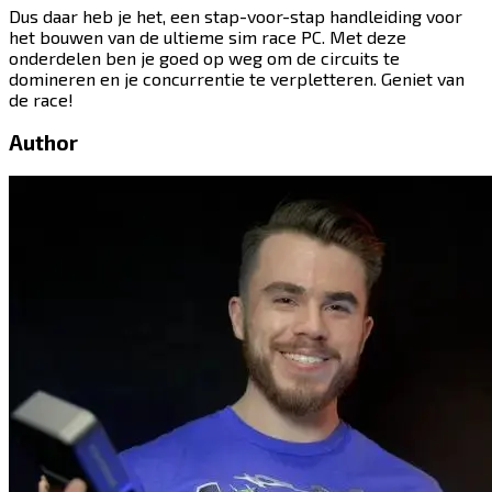
Dus daar heb je het, een stap-voor-stap handleiding voor
het bouwen van de ultieme sim race PC. Met deze
onderdelen ben je goed op weg om de circuits te
domineren en je concurrentie te verpletteren. Geniet van
de race!​​​​‌ ‍ ​‍​‍‌‍ ‌ ​‍‌‍‍‌‌‍‌ ‌‍‍‌‌‍ ‍​‍​‍​ ‍‍​‍​‍‌ ​ ‌‍​‌‌‍ ‍‌‍‍‌‌ ‌​‌ ‍‌​‍ ‍‌‍‍‌‌‍ ​‍​‍​‍ ​​‍​‍‌‍‍​‌ ​‍‌‍‌‌‌‍‌‍​‍​‍​ ‍‍​‍​‍​‍ ‌‍​‌‌‍‌​‌‍ ‌‌‍‍‌‌‍ ‍​‍ ‌‍‍‌‌‍ ‍‌ ‌​‌‍‌‌‌‍ ‍‌ ‌​​‍ ‌‍‌‌‌‍‌​‌‍‍‌‌ ‌​​‍ ‌‍ ‌‌‍ ‌‍‌​‌‍‌‌​ ‌‌ ​​‌ ​‍‌‍‌‌‌ ​ ‌‍‌‌‌‍ ‍‌ ‌​‌‍​‌‌ ‌​‌‍‍‌‌‍ ‌‍ ‍​ ‍ ‌‍‍‌‌‍‌​​ ‌​ ‌​​ ​​​ ​‍​ ‍​‌‍​ ​ ‌‍​ ‌‍‌‍​‍​‍ ‌‌‍​‌​ ‌‌​ ‌ ‌‍‌‌​‍ ‌​ ‌​​ ‌‍​ ‌‍​ ​‌​‍ ‌​ ‍​‌‍​‍​ ‍‌​ ‍​​‍ ‌‌‍​‍​ ‍​​ ‍​‌‍‌‍​ ​ ​ ​​​ ​​​ ‍​​ ‌​​ ​​‌‍​ ​ ‍​​ ‍ ‌ ‌​‌ ‍‌‌ ​​‌‍‌‌​ ‌‌‍​‍‌ ‌‌‌‍‍‌‌‍ ​‌‍‌​​ ‍ ‌ ​​‌‍​‌‌ ‌​‌‍‍​​ ‌‌‍‍‌​ ​‌​ ‍​‌‍ ‍‌‌ ‌‍ ​‌‍ ‌‍ ‍‌‍‌ ‌‌ ‌‍‌​‌‍‌‌‌ ​ ‌‍​ ​‍‌‌​ ‌‌‌​​‍‌‌ ‌‍‍ ‌‍‌‌‌ ‍‌​‍‌‌​ ​ ‌​‌​​‍‌‌​ ​ ‌​‌​​‍‌‌​ ​‍​ ​‍‌‍ ‍‌‍ ​​‍‌‌​ ​‍​ ​‍​‍‌‌​ ‌‌‌​‌​​‍ ‍‌ ‌‍‌‍​‌‌‍ ​‌ ‌‌‌‍‌‌​‍‌‌​ ‌‌‌​​‍‌‌ ‌‍‍ ‌‍‌‌‌ ‍‌​‍‌‌​ ​ ‌​‌​​‍‌‌​ ​ ‌​‌​​‍‌‌​ ​‍​ ​‍​ ‌​‌‍​‌‌‍​‌​ ‌‌‌‍‌‍‌‍‌​​ ​​​ ‍​​ ​ ​ ‌ ​ ​‍​ ​‌​‍‌‌​ ​‍​ ​‍​‍‌‌​ ‌‌‌​‌​​‍ ‍‌‍​ ‌‍‍​‌‍‍‌‌‍ ​‌‍‌​‌ ​‍‌‍‌‌‌‍ ‍​‍‌‌​ ‌‌‌​​‍‌‌ ‌‍‍ ‌‍‌‌‌ ‍‌​‍‌‌​ ​ ‌​‌​​‍‌‌​ ​ ‌​‌​​‍‌‌​ ​‍​ ​‍‌‍​‍​ ‌‍‌‍​‌​ ​‌‌‍​‍​ ​​‌‍​‍​ ‌‍​ ‌‍​ ‌​‌‍‌‌​ ​​​‍‌‌​ ​‍​ ​‍​‍‌‌​ ‌‌‌​‌​​‍ ‍‌ ‌​‌‍‌‌‌ ‍​‌ ‌​​ ‌‍​‍‌‍​‌‌ ​ ‌‍‌‌‌‌‌‌‌ ​‍‌‍ ​​ ‌​‍‌‌​ ​‍‌​‌‍‌‍​‌‌‍‌​‌‍ ‌‌‍‍‌‌‍ ‍​‍‌‍‌‍‍‌‌‍‌​​ ‌​ ‌​​ ​​​ ​‍​ ‍​‌‍​ ​ ‌‍​ ‌‍‌‍​‍​‍ ‌‌‍​‌​ ‌‌​ ‌ ‌‍‌‌​‍ ‌​ ‌​​ ‌‍​ ‌‍​ ​‌​‍ ‌​ ‍​‌‍​‍​ ‍‌​ ‍​​‍ ‌‌‍​‍​ ‍​​ ‍​‌‍‌‍​ ​ ​ ​​​ ​​​ ‍​​ ‌​​ ​​‌‍​ ​ ‍​​‍‌‍‌ ‌​‌ ‍‌‌ ​​‌‍‌‌​ ‌‌‍​‍‌ ‌‌‌‍‍‌‌‍ ​‌‍‌​​‍‌‍‌ ​​‌‍​‌‌ ‌​‌‍‍​​ ‌‌‍‍‌​ ​‌​ ‍​‌‍ ‍‌‌ ‌‍ ​‌‍ ‌‍ ‍‌‍‌ ‌‌ ‌‍‌​‌‍‌‌‌ ​ ‌‍​ ​‍‌‌​ ‌‌‌​​‍‌‌ ‌‍‍ ‌‍‌‌‌ ‍‌​‍‌‌​ ​ ‌​‌​​‍‌‌​ ​ ‌​‌​​‍‌‌​ ​‍​ ​‍‌‍ ‍‌‍ ​​‍‌‌​ ​‍​ ​‍​‍‌‌​ ‌‌‌​‌​​‍ ‍‌ ‌‍‌‍​‌‌‍ ​‌ ‌‌‌‍‌‌​‍‌‌​ ‌‌‌​​‍‌‌ ‌‍‍ ‌‍‌‌‌ ‍‌​‍‌‌​ ​ ‌​‌​​‍‌‌​ ​ ‌​‌​​‍‌‌​ ​‍​ ​‍​ ‌​‌‍​‌‌‍​‌​ ‌‌‌‍‌‍‌‍‌​​ ​​​ ‍​​ ​ ​ ‌ ​ ​‍​ ​‌​‍‌‌​ ​‍​ ​‍​‍‌‌​ ‌‌‌​‌​​‍ ‍‌‍​ ‌‍‍​‌‍‍‌‌‍ ​‌‍‌​‌ ​‍‌‍‌‌‌‍ ‍​‍‌‌​ ‌‌‌​​‍‌‌ ‌‍‍ ‌‍‌‌‌ ‍‌​‍‌‌​ ​ ‌​‌​​‍‌‌​ ​ ‌​‌​​‍‌‌​ ​‍​ ​‍‌‍​‍​ ‌‍‌‍​‌​ ​‌‌‍​‍​ ​​‌‍​‍​ ‌‍​ ‌‍​ ‌​‌‍‌‌​ ​​​‍‌‌​ ​‍​ ​‍​‍‌‌​ ‌‌‌​‌​​‍ ‍‌ ‌​‌‍‌‌‌ ‍​‌ ‌​​‍‌‍‌ ​​‌‍‌‌‌ ​‍‌ ​ ‌ ​​‌‍‌‌‌‍​ ‌ ‌​‌‍‍‌‌ ‌‍‌‍‌‌​ ‌‌ ​​‌ ‌‌‌‍​‍‌‍ ​‌‍‍‌‌ ​ ‌‍‍​‌‍‌‌‌‍‌​​‍​‍‌ ‌
Author