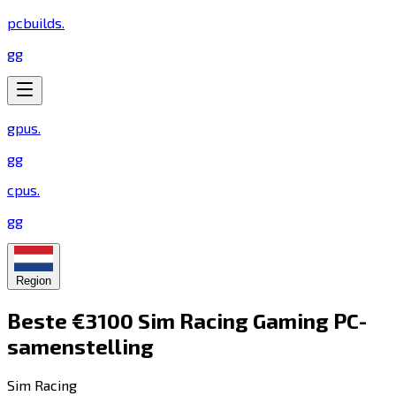
pcbuilds
.
gg
gpus
.
gg
cpus
.
gg
Region
Beste €3100 Sim Racing Gaming PC-
samenstelling​​​​‌ ‍ ​‍​‍‌‍ ‌ ​‍‌‍‍‌‌‍‌ ‌‍‍‌‌‍ ‍​‍​‍​ ‍‍​‍​‍‌ ​ ‌‍​‌‌‍ ‍‌‍‍‌‌ ‌​‌ ‍‌​‍ ‍‌‍‍‌‌‍ ​‍​‍​‍ ​​‍​‍‌‍‍​‌ ​‍‌‍‌‌‌‍‌‍​‍​‍​ ‍‍​‍​‍​‍ ‌‍​‌‌‍‌​‌‍ ‌‌‍‍‌‌‍ ‍​‍ ‌‍‍‌‌‍ ‍‌ ‌​‌‍‌‌‌‍ ‍‌ ‌​​‍ ‌‍‌‌‌‍‌​‌‍‍‌‌ ‌​​‍ ‌‍ ‌‌‍ ‌‍‌​‌‍‌‌​ ‌‌ ​​‌ ​‍‌‍‌‌‌ ​ ‌‍‌‌‌‍ ‍‌ ‌​‌‍​‌‌ ‌​‌‍‍‌‌‍ ‌‍ ‍​ ‍ ‌‍‍‌‌‍‌​​ ‌​ ‌​​ ​​​ ​‍​ ‍​‌‍​ ​ ‌‍​ ‌‍‌‍​‍​‍ ‌‌‍​‌​ ‌‌​ ‌ ‌‍‌‌​‍ ‌​ ‌​​ ‌‍​ ‌‍​ ​‌​‍ ‌​ ‍​‌‍​‍​ ‍‌​ ‍​​‍ ‌‌‍​‍​ ‍​​ ‍​‌‍‌‍​ ​ ​ ​​​ ​​​ ‍​​ ‌​​ ​​‌‍​ ​ ‍​​ ‍ ‌ ‌​‌ ‍‌‌ ​​‌‍‌‌​ ‌‌‍​‍‌ ‌‌‌‍‍‌‌‍ ​‌‍‌​​ ‍ ‌ ​​‌‍​‌‌ ‌​‌‍‍​​ ‌‌‍‍‌​ ​‌​ ‍​‌‍ ‍‌‌ ‌‍ ‍‌‍​‌‌‍ ‌‌‍‌‌​‍‌‌​ ‌‌‌​​‍‌‌ ‌‍‍ ‌‍‌‌‌ ‍‌​‍‌‌​ ​ ‌​‌​​‍‌‌​ ​ ‌​‌​​‍‌‌​ ​‍​ ​‍‌‍ ‍‌‍ ​​‍‌‌​ ​‍​ ​‍​‍‌‌​ ‌‌‌​‌​​‍ ‍‌ ‌‍‌‍​‌‌‍ ​‌ ‌‌‌‍‌‌​ ‌‍​‍‌‍​‌‌ ​ ‌‍‌‌‌‌‌‌‌ ​‍‌‍ ​​ ‌​‍‌‌​ ​‍‌​‌‍‌‍​‌‌‍‌​‌‍ ‌‌‍‍‌‌‍ ‍​‍‌‍‌‍‍‌‌‍‌​​ ‌​ ‌​​ ​​​ ​‍​ ‍​‌‍​ ​ ‌‍​ ‌‍‌‍​‍​‍ ‌‌‍​‌​ ‌‌​ ‌ ‌‍‌‌​‍ ‌​ ‌​​ ‌‍​ ‌‍​ ​‌​‍ ‌​ ‍​‌‍​‍​ ‍‌​ ‍​​‍ ‌‌‍​‍​ ‍​​ ‍​‌‍‌‍​ ​ ​ ​​​ ​​​ ‍​​ ‌​​ ​​‌‍​ ​ ‍​​‍‌‍‌ ‌​‌ ‍‌‌ ​​‌‍‌‌​ ‌‌‍​‍‌ ‌‌‌‍‍‌‌‍ ​‌‍‌​​‍‌‍‌ ​​‌‍​‌‌ ‌​‌‍‍​​ ‌‌‍‍‌​ ​‌​ ‍​‌‍ ‍‌‌ ‌‍ ‍‌‍​‌‌‍ ‌‌‍‌‌​‍‌‌​ ‌‌‌​​‍‌‌ ‌‍‍ ‌‍‌‌‌ ‍‌​‍‌‌​ ​ ‌​‌​​‍‌‌​ ​ ‌​‌​​‍‌‌​ ​‍​ ​‍‌‍ ‍‌‍ ​​‍‌‌​ ​‍​ ​‍​‍‌‌​ ‌‌‌​‌​​‍ ‍‌ ‌‍‌‍​‌‌‍ ​‌ ‌‌‌‍‌‌​‍‌‍‌ ​​‌‍‌‌‌ ​‍‌ ​ ‌ ​​‌‍‌‌‌‍​ ‌ ‌​‌‍‍‌‌ ‌‍‌‍‌‌​ ‌‌ ​​‌ ‌‌‌‍​‍‌‍ ​‌‍‍‌‌ ​ ‌‍‍​‌‍‌‌‌‍‌​​‍​‍‌ ‌
Sim Racing​​​​‌ ‍ ​‍​‍‌‍ ‌ ​‍‌‍‍‌‌‍‌ ‌‍‍‌‌‍ ‍​‍​‍​ ‍‍​‍​‍‌ ​ ‌‍​‌‌‍ ‍‌‍‍‌‌ ‌​‌ ‍‌​‍ ‍‌‍‍‌‌‍ ​‍​‍​‍ ​​‍​‍‌‍‍​‌ ​‍‌‍‌‌‌‍‌‍​‍​‍​ ‍‍​‍​‍​‍ ‌‍​‌‌‍‌​‌‍ ‌‌‍‍‌‌‍ ‍​‍ ‌‍‍‌‌‍ ‍‌ ‌​‌‍‌‌‌‍ ‍‌ ‌​​‍ ‌‍‌‌‌‍‌​‌‍‍‌‌ ‌​​‍ ‌‍ ‌‌‍ ‌‍‌​‌‍‌‌​ ‌‌ ​​‌ ​‍‌‍‌‌‌ ​ ‌‍‌‌‌‍ ‍‌ ‌​‌‍​‌‌ ‌​‌‍‍‌‌‍ ‌‍ ‍​ ‍ ‌‍‍‌‌‍‌​​ ‌​ ‌​​ ‌‍‌‍‌‌​ ‌​​ ​‍​ ‌ ​ ‌ ​ ‍‌​‍ ‌‌‍‌​‌‍‌‌​ ‍‌​ ‍​​‍ ‌​ ‌​‌‍‌​‌‍‌‍​ ‌‍​‍ ‌​ ‍‌‌‍​ ​ ‌​​ ​​​‍ ‌​ ‌‌‌‍‌​​ ​​​ ‌​​ ​‌​ ​‍‌‍​‌‌‍‌‍‌‍‌​​ ‌ ‌‍‌​‌‍‌‍​ ‍ ‌ ‌​‌ ‍‌‌ ​​‌‍‌‌​ ‌‌ ‌​‌‍​‌‌‍‌ ​ ‍ ‌ ​​‌‍​‌‌ ‌​‌‍‍​​ ‌‌‍ ‍‌‍​‌‌‍ ‌‌‍‌‌​ ‌‍​‍‌‍​‌‌ ​ ‌‍‌‌‌‌‌‌‌ ​‍‌‍ ​​ ‌​‍‌‌​ ​‍‌​‌‍‌‍​‌‌‍‌​‌‍ ‌‌‍‍‌‌‍ ‍​‍‌‍‌‍‍‌‌‍‌​​ ‌​ ‌​​ ‌‍‌‍‌‌​ ‌​​ ​‍​ ‌ ​ ‌ ​ ‍‌​‍ ‌‌‍‌​‌‍‌‌​ ‍‌​ ‍​​‍ ‌​ ‌​‌‍‌​‌‍‌‍​ ‌‍​‍ ‌​ ‍‌‌‍​ ​ ‌​​ ​​​‍ ‌​ ‌‌‌‍‌​​ ​​​ ‌​​ ​‌​ ​‍‌‍​‌‌‍‌‍‌‍‌​​ ‌ ‌‍‌​‌‍‌‍​‍‌‍‌ ‌​‌ ‍‌‌ ​​‌‍‌‌​ ‌‌ ‌​‌‍​‌‌‍‌ ​‍‌‍‌ ​​‌‍​‌‌ ‌​‌‍‍​​ ‌‌‍ ‍‌‍​‌‌‍ ‌‌‍‌‌​‍‌‍‌ ​​‌‍‌‌‌ ​‍‌ ​ ‌ ​​‌‍‌‌‌‍​ ‌ ‌​‌‍‍‌‌ ‌‍‌‍‌‌​ ‌‌ ​​‌ ‌‌‌‍​‍‌‍ ​‌‍‍‌‌ ​ ‌‍‍​‌‍‌‌‌‍‌​​‍​‍‌ ‌