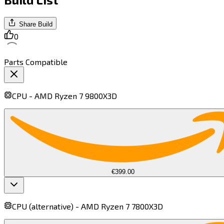
Share Build
0
Parts Compatible
CPU -
AMD Ryzen 7 9800X3D​​​​‌ ‍ ​‍​‍‌‍ ‌ ​‍‌‍‍‌‌‍‌ ‌‍‍‌‌‍ ‍​‍​‍​ ‍‍​‍​‍‌ ​ ‌‍​‌‌‍ ‍‌‍‍‌‌ ‌​‌ ‍‌​‍ ‍‌‍‍‌‌‍ ​‍​‍​‍ ​​‍​‍‌‍‍​‌ ​‍‌‍‌‌‌‍‌‍​‍​‍​ ‍‍​‍​‍​‍ ‌‍​‌‌‍‌​‌‍ ‌‌‍‍‌‌‍ ‍​‍ ‌‍‍‌‌‍ ‍‌ ‌​‌‍‌‌‌‍ ‍‌ ‌​​‍ ‌‍‌‌‌‍‌​‌‍‍‌‌ ‌​​‍ ‌‍ ‌‌‍ ‌‍‌​‌‍‌‌​ ‌‌ ​​‌ ​‍‌‍‌‌‌ ​ ‌‍‌‌‌‍ ‍‌ ‌​‌‍​‌‌ ‌​‌‍‍‌‌‍ ‌‍ ‍​ ‍ ‌‍‍‌‌‍‌​​ ‌​ ​‍​ ‌‍‌‍​‌​ ‌‌‌‍​ ​ ‌‍​ ​ ​ ‌​​‍ ‌​ ​‍​ ‍​‌‍‌‍​ ‍‌​‍ ‌​ ‌​‌‍‌‍​ ‌‍​ ‌‌​‍ ‌‌‍​‍​ ​ ‌‍‌‌​ ‌‍​‍ ‌​ ​‌​ ‌​‌‍​‍​ ‍‌​ ​​‌‍​ ​ ‌‌​ ‍‌‌‍​‍​ ​​​ ‍‌‌‍​‌​ ‍ ‌ ‌​‌ ‍‌‌ ​​‌‍‌‌​ ‌‌‍​ ‌ ​​‌ ‌‌​ ‍ ‌ ​​‌‍​‌‌ ‌​‌‍‍​​ ‌‌‍ ‍‌‍​‌‌‍ ‌‌‍‌‌​ ‌‍​‍‌‍​‌‌ ​ ‌‍‌‌‌‌‌‌‌ ​‍‌‍ ​​ ‌​‍‌‌​ ​‍‌​‌‍‌‍​‌‌‍‌​‌‍ ‌‌‍‍‌‌‍ ‍​‍‌‍‌‍‍‌‌‍‌​​ ‌​ ​‍​ ‌‍‌‍​‌​ ‌‌‌‍​ ​ ‌‍​ ​ ​ ‌​​‍ ‌​ ​‍​ ‍​‌‍‌‍​ ‍‌​‍ ‌​ ‌​‌‍‌‍​ ‌‍​ ‌‌​‍ ‌‌‍​‍​ ​ ‌‍‌‌​ ‌‍​‍ ‌​ ​‌​ ‌​‌‍​‍​ ‍‌​ ​​‌‍​ ​ ‌‌​ ‍‌‌‍​‍​ ​​​ ‍‌‌‍​‌​‍‌‍‌ ‌​‌ ‍‌‌ ​​‌‍‌‌​ ‌‌‍​ ‌ ​​‌ ‌‌​‍‌‍‌ ​​‌‍​‌‌ ‌​‌‍‍​​ ‌‌‍ ‍‌‍​‌‌‍ ‌‌‍‌‌​‍‌‍‌ ​​‌‍‌‌‌ ​‍‌ ​ ‌ ​​‌‍‌‌‌‍​ ‌ ‌​‌‍‍‌‌ ‌‍‌‍‌‌​ ‌‌ ​​‌ ‌‌‌‍​‍‌‍ ​‌‍‍‌‌ ​ ‌‍‍​‌‍‌‌‌‍‌​​‍​‍‌ ‌
€399.00
CPU (alternative) -
AMD Ryzen 7 7800X3D​​​​‌ ‍ ​‍​‍‌‍ ‌ ​‍‌‍‍‌‌‍‌ ‌‍‍‌‌‍ ‍​‍​‍​ ‍‍​‍​‍‌ ​ ‌‍​‌‌‍ ‍‌‍‍‌‌ ‌​‌ ‍‌​‍ ‍‌‍‍‌‌‍ ​‍​‍​‍ ​​‍​‍‌‍‍​‌ ​‍‌‍‌‌‌‍‌‍​‍​‍​ ‍‍​‍​‍​‍ ‌‍​‌‌‍‌​‌‍ ‌‌‍‍‌‌‍ ‍​‍ ‌‍‍‌‌‍ ‍‌ ‌​‌‍‌‌‌‍ ‍‌ ‌​​‍ ‌‍‌‌‌‍‌​‌‍‍‌‌ ‌​​‍ ‌‍ ‌‌‍ ‌‍‌​‌‍‌‌​ ‌‌ ​​‌ ​‍‌‍‌‌‌ ​ ‌‍‌‌‌‍ ‍‌ ‌​‌‍​‌‌ ‌​‌‍‍‌‌‍ ‌‍ ‍​ ‍ ‌‍‍‌‌‍‌​​ ‌‌‍​‍‌‍​‍​ ​‍‌‍​‌‌‍‌​​ ‌​​ ​‌​ ​ ​‍ ‌‌‍​‌​ ​‌‌‍​‍‌‍​‌​‍ ‌​ ‌​‌‍‌‍​ ‌​‌‍​ ​‍ ‌‌‍​‌​ ‌‌‌‍​ ​ ‍‌​‍ ‌​ ‌​​ ‌‌​ ​‌​ ​‌‌‍‌​‌‍‌‍‌‍​‌‌‍​‌‌‍‌‍‌‍​‍‌‍‌​‌‍​‍​ ‍ ‌ ‌​‌ ‍‌‌ ​​‌‍‌‌​ ‌‌‍​ ‌ ​​‌ ‌‌​ ‍ ‌ ​​‌‍​‌‌ ‌​‌‍‍​​ ‌‌‍ ‍‌‍​‌‌‍ ‌‌‍‌‌​ ‌‍​‍‌‍​‌‌ ​ ‌‍‌‌‌‌‌‌‌ ​‍‌‍ ​​ ‌​‍‌‌​ ​‍‌​‌‍‌‍​‌‌‍‌​‌‍ ‌‌‍‍‌‌‍ ‍​‍‌‍‌‍‍‌‌‍‌​​ ‌‌‍​‍‌‍​‍​ ​‍‌‍​‌‌‍‌​​ ‌​​ ​‌​ ​ ​‍ ‌‌‍​‌​ ​‌‌‍​‍‌‍​‌​‍ ‌​ ‌​‌‍‌‍​ ‌​‌‍​ ​‍ ‌‌‍​‌​ ‌‌‌‍​ ​ ‍‌​‍ ‌​ ‌​​ ‌‌​ ​‌​ ​‌‌‍‌​‌‍‌‍‌‍​‌‌‍​‌‌‍‌‍‌‍​‍‌‍‌​‌‍​‍​‍‌‍‌ ‌​‌ ‍‌‌ ​​‌‍‌‌​ ‌‌‍​ ‌ ​​‌ ‌‌​‍‌‍‌ ​​‌‍​‌‌ ‌​‌‍‍​​ ‌‌‍ ‍‌‍​‌‌‍ ‌‌‍‌‌​‍‌‍‌ ​​‌‍‌‌‌ ​‍‌ ​ ‌ ​​‌‍‌‌‌‍​ ‌ ‌​‌‍‍‌‌ ‌‍‌‍‌‌​ ‌‌ ​​‌ ‌‌‌‍​‍‌‍ ​‌‍‍‌‌ ​ ‌‍‍​‌‍‌‌‌‍‌​​‍​‍‌ ‌