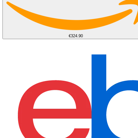
€324.90
find more on
cpus.gg