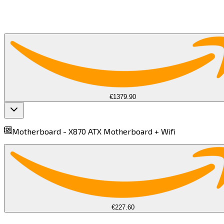
€1379.90
Motherboard -
X870 ATX Motherboard + Wifi​​​​‌ ‍ ​‍​‍‌‍ ‌ ​‍‌‍‍‌‌‍‌ ‌‍‍‌‌‍ ‍​‍​‍​ ‍‍​‍​‍‌ ​ ‌‍​‌‌‍ ‍‌‍‍‌‌ ‌​‌ ‍‌​‍ ‍‌‍‍‌‌‍ ​‍​‍​‍ ​​‍​‍‌‍‍​‌ ​‍‌‍‌‌‌‍‌‍​‍​‍​ ‍‍​‍​‍​‍ ‌‍​‌‌‍‌​‌‍ ‌‌‍‍‌‌‍ ‍​‍ ‌‍‍‌‌‍ ‍‌ ‌​‌‍‌‌‌‍ ‍‌ ‌​​‍ ‌‍‌‌‌‍‌​‌‍‍‌‌ ‌​​‍ ‌‍ ‌‌‍ ‌‍‌​‌‍‌‌​ ‌‌ ​​‌ ​‍‌‍‌‌‌ ​ ‌‍‌‌‌‍ ‍‌ ‌​‌‍​‌‌ ‌​‌‍‍‌‌‍ ‌‍ ‍​ ‍ ‌‍‍‌‌‍‌​​ ‌‌‍​‍​ ​‌‌‍​‍​ ​‍​ ​ ‌‍‌​​ ‌​‌‍​ ​‍ ‌‌‍‌​​ ‌‍‌‍‌‌‌‍​ ​‍ ‌​ ‌​​ ‌​​ ‌‍‌‍​‌​‍ ‌​ ‍‌‌‍‌‌​ ​ ​ ​‌​‍ ‌​ ‍​​ ‌‍‌‍‌‌‌‍‌​​ ‌ ​ ​‌‌‍‌‍​ ​​​ ​ ‌‍‌‌‌‍​‍​ ​‌​ ‍ ‌ ‌​‌ ‍‌‌ ​​‌‍‌‌​ ‌‌‍ ‌‌‍ ‌ ‌​‌‍‍​‌‍‌‌‌ ​‍‌‍​‍‌‍ ‌‍​‌‌ ​‍‌‍‌​​ ‍ ‌ ​​‌‍​‌‌ ‌​‌‍‍​​ ‌‌‍ ‍‌‍​‌‌‍ ‌‌‍‌‌​ ‌‍​‍‌‍​‌‌ ​ ‌‍‌‌‌‌‌‌‌ ​‍‌‍ ​​ ‌​‍‌‌​ ​‍‌​‌‍‌‍​‌‌‍‌​‌‍ ‌‌‍‍‌‌‍ ‍​‍‌‍‌‍‍‌‌‍‌​​ ‌‌‍​‍​ ​‌‌‍​‍​ ​‍​ ​ ‌‍‌​​ ‌​‌‍​ ​‍ ‌‌‍‌​​ ‌‍‌‍‌‌‌‍​ ​‍ ‌​ ‌​​ ‌​​ ‌‍‌‍​‌​‍ ‌​ ‍‌‌‍‌‌​ ​ ​ ​‌​‍ ‌​ ‍​​ ‌‍‌‍‌‌‌‍‌​​ ‌ ​ ​‌‌‍‌‍​ ​​​ ​ ‌‍‌‌‌‍​‍​ ​‌​‍‌‍‌ ‌​‌ ‍‌‌ ​​‌‍‌‌​ ‌‌‍ ‌‌‍ ‌ ‌​‌‍‍​‌‍‌‌‌ ​‍‌‍​‍‌‍ ‌‍​‌‌ ​‍‌‍‌​​‍‌‍‌ ​​‌‍​‌‌ ‌​‌‍‍​​ ‌‌‍ ‍‌‍​‌‌‍ ‌‌‍‌‌​‍‌‍‌ ​​‌‍‌‌‌ ​‍‌ ​ ‌ ​​‌‍‌‌‌‍​ ‌ ‌​‌‍‍‌‌ ‌‍‌‍‌‌​ ‌‌ ​​‌ ‌‌‌‍​‍‌‍ ​‌‍‍‌‌ ​ ‌‍‍​‌‍‌‌‌‍‌​​‍​‍‌ ‌
€227.60