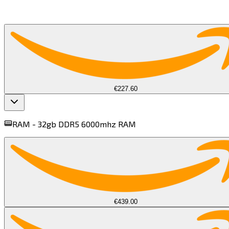
€227.60
RAM -
32gb DDR5 6000mhz RAM​​​​‌ ‍ ​‍​‍‌‍ ‌ ​‍‌‍‍‌‌‍‌ ‌‍‍‌‌‍ ‍​‍​‍​ ‍‍​‍​‍‌ ​ ‌‍​‌‌‍ ‍‌‍‍‌‌ ‌​‌ ‍‌​‍ ‍‌‍‍‌‌‍ ​‍​‍​‍ ​​‍​‍‌‍‍​‌ ​‍‌‍‌‌‌‍‌‍​‍​‍​ ‍‍​‍​‍​‍ ‌‍​‌‌‍‌​‌‍ ‌‌‍‍‌‌‍ ‍​‍ ‌‍‍‌‌‍ ‍‌ ‌​‌‍‌‌‌‍ ‍‌ ‌​​‍ ‌‍‌‌‌‍‌​‌‍‍‌‌ ‌​​‍ ‌‍ ‌‌‍ ‌‍‌​‌‍‌‌​ ‌‌ ​​‌ ​‍‌‍‌‌‌ ​ ‌‍‌‌‌‍ ‍‌ ‌​‌‍​‌‌ ‌​‌‍‍‌‌‍ ‌‍ ‍​ ‍ ‌‍‍‌‌‍‌​​ ‌​ ​ ​ ‌ ‌‍​ ‌‍​‍​ ‍‌‌‍​‌​ ‌‍​ ‍​​‍ ‌​ ​ ​ ​ ​ ‌​‌‍‌‌​‍ ‌​ ‌​​ ​‍‌‍​‌​ ‍‌​‍ ‌‌‍​‍‌‍​‌‌‍​‌‌‍​‌​‍ ‌​ ‌‍​ ‌ ‌‍​ ‌‍​ ​ ‍‌​ ‍‌​ ‌‌‌‍‌​‌‍​‌​ ​‍​ ​ ‌‍​ ​ ‍ ‌ ‌​‌ ‍‌‌ ​​‌‍‌‌​ ‌‌ ​‍‌‍​‌‌‍ ‌​ ‍ ‌ ​​‌‍​‌‌ ‌​‌‍‍​​ ‌‌‍ ‍‌‍​‌‌‍ ‌‌‍‌‌​ ‌‍​‍‌‍​‌‌ ​ ‌‍‌‌‌‌‌‌‌ ​‍‌‍ ​​ ‌​‍‌‌​ ​‍‌​‌‍‌‍​‌‌‍‌​‌‍ ‌‌‍‍‌‌‍ ‍​‍‌‍‌‍‍‌‌‍‌​​ ‌​ ​ ​ ‌ ‌‍​ ‌‍​‍​ ‍‌‌‍​‌​ ‌‍​ ‍​​‍ ‌​ ​ ​ ​ ​ ‌​‌‍‌‌​‍ ‌​ ‌​​ ​‍‌‍​‌​ ‍‌​‍ ‌‌‍​‍‌‍​‌‌‍​‌‌‍​‌​‍ ‌​ ‌‍​ ‌ ‌‍​ ‌‍​ ​ ‍‌​ ‍‌​ ‌‌‌‍‌​‌‍​‌​ ​‍​ ​ ‌‍​ ​‍‌‍‌ ‌​‌ ‍‌‌ ​​‌‍‌‌​ ‌‌ ​‍‌‍​‌‌‍ ‌​‍‌‍‌ ​​‌‍​‌‌ ‌​‌‍‍​​ ‌‌‍ ‍‌‍​‌‌‍ ‌‌‍‌‌​‍‌‍‌ ​​‌‍‌‌‌ ​‍‌ ​ ‌ ​​‌‍‌‌‌‍​ ‌ ‌​‌‍‍‌‌ ‌‍‌‍‌‌​ ‌‌ ​​‌ ‌‌‌‍​‍‌‍ ​‌‍‍‌‌ ​ ‌‍‍​‌‍‌‌‌‍‌​​‍​‍‌ ‌
€439.00