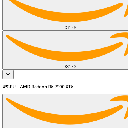
€84.49
€84.49
GPU -
AMD Radeon RX 7900 XTX​​​​‌ ‍ ​‍​‍‌‍ ‌ ​‍‌‍‍‌‌‍‌ ‌‍‍‌‌‍ ‍​‍​‍​ ‍‍​‍​‍‌ ​ ‌‍​‌‌‍ ‍‌‍‍‌‌ ‌​‌ ‍‌​‍ ‍‌‍‍‌‌‍ ​‍​‍​‍ ​​‍​‍‌‍‍​‌ ​‍‌‍‌‌‌‍‌‍​‍​‍​ ‍‍​‍​‍​‍ ‌‍​‌‌‍‌​‌‍ ‌‌‍‍‌‌‍ ‍​‍ ‌‍‍‌‌‍ ‍‌ ‌​‌‍‌‌‌‍ ‍‌ ‌​​‍ ‌‍‌‌‌‍‌​‌‍‍‌‌ ‌​​‍ ‌‍ ‌‌‍ ‌‍‌​‌‍‌‌​ ‌‌ ​​‌ ​‍‌‍‌‌‌ ​ ‌‍‌‌‌‍ ‍‌ ‌​‌‍​‌‌ ‌​‌‍‍‌‌‍ ‌‍ ‍​ ‍ ‌‍‍‌‌‍‌​​ ‌‌‍​‌​ ‍​​ ‌‌‌‍​‌​ ​ ‌‍​‍​ ​ ​ ‌​​‍ ‌‌‍​‍‌‍​ ​ ​‌​ ​​​‍ ‌​ ‌​‌‍​‍​ ​ ​ ‍​​‍ ‌​ ‍​​ ​‍‌‍​‌​ ‍‌​‍ ‌‌‍​‍​ ​ ‌‍​ ​ ‌‌​ ‌ ‌‍‌​​ ​‍​ ‌​‌‍​‍​ ‌‌​ ​ ​ ‍​​ ‍ ‌ ‌​‌ ‍‌‌ ​​‌‍‌‌​ ‌‌‍‌ ‌ ​​‌ ‌‌​ ‍ ‌ ​​‌‍​‌‌ ‌​‌‍‍​​ ‌‌‍ ‍‌‍​‌‌‍ ‌‌‍‌‌​ ‌‍​‍‌‍​‌‌ ​ ‌‍‌‌‌‌‌‌‌ ​‍‌‍ ​​ ‌​‍‌‌​ ​‍‌​‌‍‌‍​‌‌‍‌​‌‍ ‌‌‍‍‌‌‍ ‍​‍‌‍‌‍‍‌‌‍‌​​ ‌‌‍​‌​ ‍​​ ‌‌‌‍​‌​ ​ ‌‍​‍​ ​ ​ ‌​​‍ ‌‌‍​‍‌‍​ ​ ​‌​ ​​​‍ ‌​ ‌​‌‍​‍​ ​ ​ ‍​​‍ ‌​ ‍​​ ​‍‌‍​‌​ ‍‌​‍ ‌‌‍​‍​ ​ ‌‍​ ​ ‌‌​ ‌ ‌‍‌​​ ​‍​ ‌​‌‍​‍​ ‌‌​ ​ ​ ‍​​‍‌‍‌ ‌​‌ ‍‌‌ ​​‌‍‌‌​ ‌‌‍‌ ‌ ​​‌ ‌‌​‍‌‍‌ ​​‌‍​‌‌ ‌​‌‍‍​​ ‌‌‍ ‍‌‍​‌‌‍ ‌‌‍‌‌​‍‌‍‌ ​​‌‍‌‌‌ ​‍‌ ​ ‌ ​​‌‍‌‌‌‍​ ‌ ‌​‌‍‍‌‌ ‌‍‌‍‌‌​ ‌‌ ​​‌ ‌‌‌‍​‍‌‍ ​‌‍‍‌‌ ​ ‌‍‍​‌‍‌‌‌‍‌​​‍​‍‌ ‌
find more on
cpus.gg