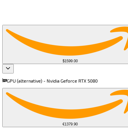
$1599.00
GPU (alternative) -
Nvidia Geforce RTX 5080​​​​‌ ‍ ​‍​‍‌‍ ‌ ​‍‌‍‍‌‌‍‌ ‌‍‍‌‌‍ ‍​‍​‍​ ‍‍​‍​‍‌ ​ ‌‍​‌‌‍ ‍‌‍‍‌‌ ‌​‌ ‍‌​‍ ‍‌‍‍‌‌‍ ​‍​‍​‍ ​​‍​‍‌‍‍​‌ ​‍‌‍‌‌‌‍‌‍​‍​‍​ ‍‍​‍​‍​‍ ‌‍​‌‌‍‌​‌‍ ‌‌‍‍‌‌‍ ‍​‍ ‌‍‍‌‌‍ ‍‌ ‌​‌‍‌‌‌‍ ‍‌ ‌​​‍ ‌‍‌‌‌‍‌​‌‍‍‌‌ ‌​​‍ ‌‍ ‌‌‍ ‌‍‌​‌‍‌‌​ ‌‌ ​​‌ ​‍‌‍‌‌‌ ​ ‌‍‌‌‌‍ ‍‌ ‌​‌‍​‌‌ ‌​‌‍‍‌‌‍ ‌‍ ‍​ ‍ ‌‍‍‌‌‍‌​​ ‌​ ‌ ​ ‌‌​ ​​​ ​ ‌‍‌‌‌‍‌​​ ​​​ ‌‌​‍ ‌​ ​​​ ‍‌‌‍​‌​ ‌ ​‍ ‌​ ‌​​ ‌‌‌‍‌‍​ ​ ​‍ ‌‌‍​‍‌‍​‌‌‍‌‌​ ​‌​‍ ‌‌‍​ ​ ‌‌​ ‌‍​ ‌ ​ ‌ ​ ‌‍​ ‌​‌‍‌‍‌‍​ ​ ​‌​ ​‌‌‍​‍​ ‍ ‌ ‌​‌ ‍‌‌ ​​‌‍‌‌​ ‌‌‍‌ ‌ ​​‌ ‌‌​ ‍ ‌ ​​‌‍​‌‌ ‌​‌‍‍​​ ‌‌‍ ‍‌‍​‌‌‍ ‌‌‍‌‌​ ‌‍​‍‌‍​‌‌ ​ ‌‍‌‌‌‌‌‌‌ ​‍‌‍ ​​ ‌​‍‌‌​ ​‍‌​‌‍‌‍​‌‌‍‌​‌‍ ‌‌‍‍‌‌‍ ‍​‍‌‍‌‍‍‌‌‍‌​​ ‌​ ‌ ​ ‌‌​ ​​​ ​ ‌‍‌‌‌‍‌​​ ​​​ ‌‌​‍ ‌​ ​​​ ‍‌‌‍​‌​ ‌ ​‍ ‌​ ‌​​ ‌‌‌‍‌‍​ ​ ​‍ ‌‌‍​‍‌‍​‌‌‍‌‌​ ​‌​‍ ‌‌‍​ ​ ‌‌​ ‌‍​ ‌ ​ ‌ ​ ‌‍​ ‌​‌‍‌‍‌‍​ ​ ​‌​ ​‌‌‍​‍​‍‌‍‌ ‌​‌ ‍‌‌ ​​‌‍‌‌​ ‌‌‍‌ ‌ ​​‌ ‌‌​‍‌‍‌ ​​‌‍​‌‌ ‌​‌‍‍​​ ‌‌‍ ‍‌‍​‌‌‍ ‌‌‍‌‌​‍‌‍‌ ​​‌‍‌‌‌ ​‍‌ ​ ‌ ​​‌‍‌‌‌‍​ ‌ ‌​‌‍‍‌‌ ‌‍‌‍‌‌​ ‌‌ ​​‌ ‌‌‌‍​‍‌‍ ​‌‍‍‌‌ ​ ‌‍‍​‌‍‌‌‌‍‌​​‍​‍‌ ‌
€1379.90