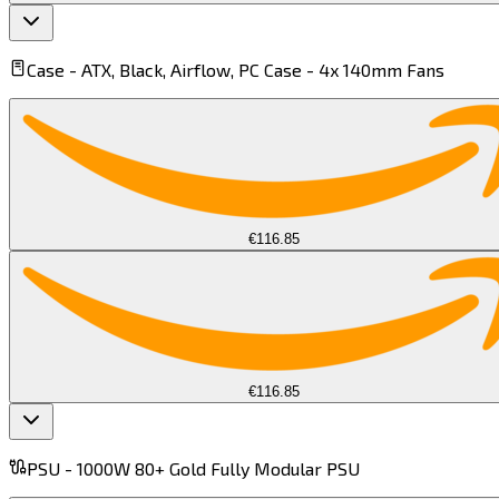
Case -
ATX, Black, Airflow, PC Case - 4x 140mm Fans​​​​‌ ‍ ​‍​‍‌‍ ‌ ​‍‌‍‍‌‌‍‌ ‌‍‍‌‌‍ ‍​‍​‍​ ‍‍​‍​‍‌ ​ ‌‍​‌‌‍ ‍‌‍‍‌‌ ‌​‌ ‍‌​‍ ‍‌‍‍‌‌‍ ​‍​‍​‍ ​​‍​‍‌‍‍​‌ ​‍‌‍‌‌‌‍‌‍​‍​‍​ ‍‍​‍​‍​‍ ‌‍​‌‌‍‌​‌‍ ‌‌‍‍‌‌‍ ‍​‍ ‌‍‍‌‌‍ ‍‌ ‌​‌‍‌‌‌‍ ‍‌ ‌​​‍ ‌‍‌‌‌‍‌​‌‍‍‌‌ ‌​​‍ ‌‍ ‌‌‍ ‌‍‌​‌‍‌‌​ ‌‌ ​​‌ ​‍‌‍‌‌‌ ​ ‌‍‌‌‌‍ ‍‌ ‌​‌‍​‌‌ ‌​‌‍‍‌‌‍ ‌‍ ‍​ ‍ ‌‍‍‌‌‍‌​​ ‌​ ​​​ ‌ ​ ‌‌​ ​‍​ ‌​​ ​​‌‍‌​​ ‌‌​‍ ‌​ ​​‌‍​ ‌‍​ ‌‍‌‌​‍ ‌​ ‌​​ ​ ‌‍​ ​ ​‍​‍ ‌​ ‍​‌‍​ ​ ‌ ​ ​‍​‍ ‌​ ‌​​ ‍​​ ‌​​ ‌‍​ ​​​ ​ ‌‍​‍​ ‌​​ ​​​ ‌‍​ ​ ‌‍‌​​ ‍ ‌ ‌​‌ ‍‌‌ ​​‌‍‌‌​ ‌‌ ​​‌‍​ ‌‍​ ‌‍​‌‌ ​ ‌‍‌‌​ ‍ ‌ ​​‌‍​‌‌ ‌​‌‍‍​​ ‌‌‍ ‍‌‍​‌‌‍ ‌‌‍‌‌​ ‌‍​‍‌‍​‌‌ ​ ‌‍‌‌‌‌‌‌‌ ​‍‌‍ ​​ ‌​‍‌‌​ ​‍‌​‌‍‌‍​‌‌‍‌​‌‍ ‌‌‍‍‌‌‍ ‍​‍‌‍‌‍‍‌‌‍‌​​ ‌​ ​​​ ‌ ​ ‌‌​ ​‍​ ‌​​ ​​‌‍‌​​ ‌‌​‍ ‌​ ​​‌‍​ ‌‍​ ‌‍‌‌​‍ ‌​ ‌​​ ​ ‌‍​ ​ ​‍​‍ ‌​ ‍​‌‍​ ​ ‌ ​ ​‍​‍ ‌​ ‌​​ ‍​​ ‌​​ ‌‍​ ​​​ ​ ‌‍​‍​ ‌​​ ​​​ ‌‍​ ​ ‌‍‌​​‍‌‍‌ ‌​‌ ‍‌‌ ​​‌‍‌‌​ ‌‌ ​​‌‍​ ‌‍​ ‌‍​‌‌ ​ ‌‍‌‌​‍‌‍‌ ​​‌‍​‌‌ ‌​‌‍‍​​ ‌‌‍ ‍‌‍​‌‌‍ ‌‌‍‌‌​‍‌‍‌ ​​‌‍‌‌‌ ​‍‌ ​ ‌ ​​‌‍‌‌‌‍​ ‌ ‌​‌‍‍‌‌ ‌‍‌‍‌‌​ ‌‌ ​​‌ ‌‌‌‍​‍‌‍ ​‌‍‍‌‌ ​ ‌‍‍​‌‍‌‌‌‍‌​​‍​‍‌ ‌
€116.85
€116.85
PSU -
1000W 80+ Gold Fully Modular PSU​​​​‌ ‍ ​‍​‍‌‍ ‌ ​‍‌‍‍‌‌‍‌ ‌‍‍‌‌‍ ‍​‍​‍​ ‍‍​‍​‍‌ ​ ‌‍​‌‌‍ ‍‌‍‍‌‌ ‌​‌ ‍‌​‍ ‍‌‍‍‌‌‍ ​‍​‍​‍ ​​‍​‍‌‍‍​‌ ​‍‌‍‌‌‌‍‌‍​‍​‍​ ‍‍​‍​‍​‍ ‌‍​‌‌‍‌​‌‍ ‌‌‍‍‌‌‍ ‍​‍ ‌‍‍‌‌‍ ‍‌ ‌​‌‍‌‌‌‍ ‍‌ ‌​​‍ ‌‍‌‌‌‍‌​‌‍‍‌‌ ‌​​‍ ‌‍ ‌‌‍ ‌‍‌​‌‍‌‌​ ‌‌ ​​‌ ​‍‌‍‌‌‌ ​ ‌‍‌‌‌‍ ‍‌ ‌​‌‍​‌‌ ‌​‌‍‍‌‌‍ ‌‍ ‍​ ‍ ‌‍‍‌‌‍‌​​ ‌​ ‌​‌‍​‍​ ​‍​ ​ ‌‍‌​​ ​‌​ ‍‌​ ‌‍​‍ ‌​ ​‍‌‍‌​​ ‌​​ ‌‌​‍ ‌​ ‌​‌‍‌​​ ‍‌​ ‌‌​‍ ‌‌‍​‌​ ​ ‌‍​‌‌‍​ ​‍ ‌​ ‍‌​ ‌‍‌‍‌‍​ ‌‍​ ‌‍​ ‌​‌‍‌‌​ ‍‌​ ​‍​ ‌‌‌‍‌‌​ ‍​​ ‍ ‌ ‌​‌ ‍‌‌ ​​‌‍‌‌​ ‌‌‌​​‌‌​ ‌‌‌‌​ ‍ ‌ ​​‌‍​‌‌ ‌​‌‍‍​​ ‌‌‍ ‍‌‍​‌‌‍ ‌‌‍‌‌​ ‌‍​‍‌‍​‌‌ ​ ‌‍‌‌‌‌‌‌‌ ​‍‌‍ ​​ ‌​‍‌‌​ ​‍‌​‌‍‌‍​‌‌‍‌​‌‍ ‌‌‍‍‌‌‍ ‍​‍‌‍‌‍‍‌‌‍‌​​ ‌​ ‌​‌‍​‍​ ​‍​ ​ ‌‍‌​​ ​‌​ ‍‌​ ‌‍​‍ ‌​ ​‍‌‍‌​​ ‌​​ ‌‌​‍ ‌​ ‌​‌‍‌​​ ‍‌​ ‌‌​‍ ‌‌‍​‌​ ​ ‌‍​‌‌‍​ ​‍ ‌​ ‍‌​ ‌‍‌‍‌‍​ ‌‍​ ‌‍​ ‌​‌‍‌‌​ ‍‌​ ​‍​ ‌‌‌‍‌‌​ ‍​​‍‌‍‌ ‌​‌ ‍‌‌ ​​‌‍‌‌​ ‌‌‌​​‌‌​ ‌‌‌‌​‍‌‍‌ ​​‌‍​‌‌ ‌​‌‍‍​​ ‌‌‍ ‍‌‍​‌‌‍ ‌‌‍‌‌​‍‌‍‌ ​​‌‍‌‌‌ ​‍‌ ​ ‌ ​​‌‍‌‌‌‍​ ‌ ‌​‌‍‍‌‌ ‌‍‌‍‌‌​ ‌‌ ​​‌ ‌‌‌‍​‍‌‍ ​‌‍‍‌‌ ​ ‌‍‍​‌‍‌‌‌‍‌​​‍​‍‌ ‌