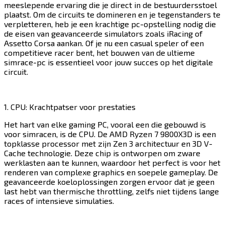
meeslepende ervaring die je direct in de bestuurdersstoel
plaatst. Om de circuits te domineren en je tegenstanders te
verpletteren, heb je een krachtige pc-opstelling nodig die
de eisen van geavanceerde simulators zoals iRacing of
Assetto Corsa aankan. Of je nu een casual speler of een
competitieve racer bent, het bouwen van de ultieme
simrace-pc is essentieel voor jouw succes op het digitale
circuit.​​​​‌ ‍ ​‍​‍‌‍ ‌ ​‍‌‍‍‌‌‍‌ ‌‍‍‌‌‍ ‍​‍​‍​ ‍‍​‍​‍‌ ​ ‌‍​‌‌‍ ‍‌‍‍‌‌ ‌​‌ ‍‌​‍ ‍‌‍‍‌‌‍ ​‍​‍​‍ ​​‍​‍‌‍‍​‌ ​‍‌‍‌‌‌‍‌‍​‍​‍​ ‍‍​‍​‍​‍ ‌‍​‌‌‍‌​‌‍ ‌‌‍‍‌‌‍ ‍​‍ ‌‍‍‌‌‍ ‍‌ ‌​‌‍‌‌‌‍ ‍‌ ‌​​‍ ‌‍‌‌‌‍‌​‌‍‍‌‌ ‌​​‍ ‌‍ ‌‌‍ ‌‍‌​‌‍‌‌​ ‌‌ ​​‌ ​‍‌‍‌‌‌ ​ ‌‍‌‌‌‍ ‍‌ ‌​‌‍​‌‌ ‌​‌‍‍‌‌‍ ‌‍ ‍​ ‍ ‌‍‍‌‌‍‌​​ ‌​ ‌​​ ​​​ ​‍​ ‍​‌‍​ ​ ‌‍​ ‌‍‌‍​‍​‍ ‌‌‍​‌​ ‌‌​ ‌ ‌‍‌‌​‍ ‌​ ‌​​ ‌‍​ ‌‍​ ​‌​‍ ‌​ ‍​‌‍​‍​ ‍‌​ ‍​​‍ ‌‌‍​‍​ ‍​​ ‍​‌‍‌‍​ ​ ​ ​​​ ​​​ ‍​​ ‌​​ ​​‌‍​ ​ ‍​​ ‍ ‌ ‌​‌ ‍‌‌ ​​‌‍‌‌​ ‌‌‍​‍‌ ‌‌‌‍‍‌‌‍ ​‌‍‌​​ ‍ ‌ ​​‌‍​‌‌ ‌​‌‍‍​​ ‌‌‍‍‌​ ​‌​ ‍​‌‍ ‍‌‌ ‌‍ ​‌‍ ‌‍ ‍‌‍‌ ‌‌ ‌‍‌​‌‍‌‌‌ ​ ‌‍​ ​‍‌‌​ ‌‌‌​​‍‌‌ ‌‍‍ ‌‍‌‌‌ ‍‌​‍‌‌​ ​ ‌​‌​​‍‌‌​ ​ ‌​‌​​‍‌‌​ ​‍​ ​‍‌‍ ‍‌‍ ​​‍‌‌​ ​‍​ ​‍​‍‌‌​ ‌‌‌​‌​​‍ ‍‌ ‌‍‌‍​‌‌‍ ​‌ ‌‌‌‍‌‌​‍‌‌​ ‌‌‌​​‍‌‌ ‌‍‍ ‌‍‌‌‌ ‍‌​‍‌‌​ ​ ‌​‌​​‍‌‌​ ​ ‌​‌​​‍‌‌​ ​‍​ ​‍‌‍‌‍‌‍​ ​ ‍‌‌‍‌​​ ​​​ ​‌​ ‌‌​ ‍‌​ ‍​‌‍‌​‌‍‌‍​ ‌‌​‍‌‌​ ​‍​ ​‍​‍‌‌​ ‌‌‌​‌​​‍ ‍‌‍​ ‌‍‍​‌‍‍‌‌‍ ​‌‍‌​‌ ​‍‌‍‌‌‌‍ ‍​‍‌‌​ ‌‌‌​​‍‌‌ ‌‍‍ ‌‍‌‌‌ ‍‌​‍‌‌​ ​ ‌​‌​​‍‌‌​ ​ ‌​‌​​‍‌‌​ ​‍​ ​‍‌‍​‍​ ‍‌​ ‌ ​ ‍​​ ​‌​ ​​​ ‍​​ ‌ ‌‍‌​​ ‌‌​ ​‌​ ‌​​‍‌‌​ ​‍​ ​‍​‍‌‌​ ‌‌‌​‌​​‍ ‍‌ ‌​‌‍‌‌‌ ‍​‌ ‌​​ ‌‍​‍‌‍​‌‌ ​ ‌‍‌‌‌‌‌‌‌ ​‍‌‍ ​​ ‌​‍‌‌​ ​‍‌​‌‍‌‍​‌‌‍‌​‌‍ ‌‌‍‍‌‌‍ ‍​‍‌‍‌‍‍‌‌‍‌​​ ‌​ ‌​​ ​​​ ​‍​ ‍​‌‍​ ​ ‌‍​ ‌‍‌‍​‍​‍ ‌‌‍​‌​ ‌‌​ ‌ ‌‍‌‌​‍ ‌​ ‌​​ ‌‍​ ‌‍​ ​‌​‍ ‌​ ‍​‌‍​‍​ ‍‌​ ‍​​‍ ‌‌‍​‍​ ‍​​ ‍​‌‍‌‍​ ​ ​ ​​​ ​​​ ‍​​ ‌​​ ​​‌‍​ ​ ‍​​‍‌‍‌ ‌​‌ ‍‌‌ ​​‌‍‌‌​ ‌‌‍​‍‌ ‌‌‌‍‍‌‌‍ ​‌‍‌​​‍‌‍‌ ​​‌‍​‌‌ ‌​‌‍‍​​ ‌‌‍‍‌​ ​‌​ ‍​‌‍ ‍‌‌ ‌‍ ​‌‍ ‌‍ ‍‌‍‌ ‌‌ ‌‍‌​‌‍‌‌‌ ​ ‌‍​ ​‍‌‌​ ‌‌‌​​‍‌‌ ‌‍‍ ‌‍‌‌‌ ‍‌​‍‌‌​ ​ ‌​‌​​‍‌‌​ ​ ‌​‌​​‍‌‌​ ​‍​ ​‍‌‍ ‍‌‍ ​​‍‌‌​ ​‍​ ​‍​‍‌‌​ ‌‌‌​‌​​‍ ‍‌ ‌‍‌‍​‌‌‍ ​‌ ‌‌‌‍‌‌​‍‌‌​ ‌‌‌​​‍‌‌ ‌‍‍ ‌‍‌‌‌ ‍‌​‍‌‌​ ​ ‌​‌​​‍‌‌​ ​ ‌​‌​​‍‌‌​ ​‍​ ​‍‌‍‌‍‌‍​ ​ ‍‌‌‍‌​​ ​​​ ​‌​ ‌‌​ ‍‌​ ‍​‌‍‌​‌‍‌‍​ ‌‌​‍‌‌​ ​‍​ ​‍​‍‌‌​ ‌‌‌​‌​​‍ ‍‌‍​ ‌‍‍​‌‍‍‌‌‍ ​‌‍‌​‌ ​‍‌‍‌‌‌‍ ‍​‍‌‌​ ‌‌‌​​‍‌‌ ‌‍‍ ‌‍‌‌‌ ‍‌​‍‌‌​ ​ ‌​‌​​‍‌‌​ ​ ‌​‌​​‍‌‌​ ​‍​ ​‍‌‍​‍​ ‍‌​ ‌ ​ ‍​​ ​‌​ ​​​ ‍​​ ‌ ‌‍‌​​ ‌‌​ ​‌​ ‌​​‍‌‌​ ​‍​ ​‍​‍‌‌​ ‌‌‌​‌​​‍ ‍‌ ‌​‌‍‌‌‌ ‍​‌ ‌​​‍‌‍‌ ​​‌‍‌‌‌ ​‍‌ ​ ‌ ​​‌‍‌‌‌‍​ ‌ ‌​‌‍‍‌‌ ‌‍‌‍‌‌​ ‌‌ ​​‌ ‌‌‌‍​‍‌‍ ​‌‍‍‌‌ ​ ‌‍‍​‌‍‌‌‌‍‌​​‍​‍‌ ‌
1. CPU: Krachtpatser voor prestaties​​​​‌ ‍ ​‍​‍‌‍ ‌ ​‍‌‍‍‌‌‍‌ ‌‍‍‌‌‍ ‍​‍​‍​ ‍‍​‍​‍‌ ​ ‌‍​‌‌‍ ‍‌‍‍‌‌ ‌​‌ ‍‌​‍ ‍‌‍‍‌‌‍ ​‍​‍​‍ ​​‍​‍‌‍‍​‌ ​‍‌‍‌‌‌‍‌‍​‍​‍​ ‍‍​‍​‍​‍ ‌‍​‌‌‍‌​‌‍ ‌‌‍‍‌‌‍ ‍​‍ ‌‍‍‌‌‍ ‍‌ ‌​‌‍‌‌‌‍ ‍‌ ‌​​‍ ‌‍‌‌‌‍‌​‌‍‍‌‌ ‌​​‍ ‌‍ ‌‌‍ ‌‍‌​‌‍‌‌​ ‌‌ ​​‌ ​‍‌‍‌‌‌ ​ ‌‍‌‌‌‍ ‍‌ ‌​‌‍​‌‌ ‌​‌‍‍‌‌‍ ‌‍ ‍​ ‍ ‌‍‍‌‌‍‌​​ ‌​ ‌​​ ​​​ ​‍​ ‍​‌‍​ ​ ‌‍​ ‌‍‌‍​‍​‍ ‌‌‍​‌​ ‌‌​ ‌ ‌‍‌‌​‍ ‌​ ‌​​ ‌‍​ ‌‍​ ​‌​‍ ‌​ ‍​‌‍​‍​ ‍‌​ ‍​​‍ ‌‌‍​‍​ ‍​​ ‍​‌‍‌‍​ ​ ​ ​​​ ​​​ ‍​​ ‌​​ ​​‌‍​ ​ ‍​​ ‍ ‌ ‌​‌ ‍‌‌ ​​‌‍‌‌​ ‌‌‍​‍‌ ‌‌‌‍‍‌‌‍ ​‌‍‌​​ ‍ ‌ ​​‌‍​‌‌ ‌​‌‍‍​​ ‌‌‍‍‌​ ​‌​ ‍​‌‍ ‍‌‌ ‌‍ ​‌‍ ‌‍ ‍‌‍‌ ‌‌ ‌‍‌​‌‍‌‌‌ ​ ‌‍​ ​‍‌‌​ ‌‌‌​​‍‌‌ ‌‍‍ ‌‍‌‌‌ ‍‌​‍‌‌​ ​ ‌​‌​​‍‌‌​ ​ ‌​‌​​‍‌‌​ ​‍​ ​‍‌‍ ‍‌‍ ​​‍‌‌​ ​‍​ ​‍​‍‌‌​ ‌‌‌​‌​​‍ ‍‌ ‌‍‌‍​‌‌‍ ​‌ ‌‌‌‍‌‌​‍‌‌​ ‌‌‌​​‍‌‌ ‌‍‍ ‌‍‌‌‌ ‍‌​‍‌‌​ ​ ‌​‌​​‍‌‌​ ​ ‌​‌​​‍‌‌​ ​‍​ ​‍​ ‍​‌‍​‍​ ‌​​ ‌‌​ ‍​​ ‍‌‌‍‌​​ ‍​​ ​​‌‍‌‌​ ​ ​ ‌​​‍‌‌​ ​‍​ ​‍​‍‌‌​ ‌‌‌​‌​​‍ ‍‌‍​ ‌‍‍​‌‍‍‌‌‍ ​‌‍‌​‌ ​‍‌‍‌‌‌‍ ‍​‍‌‌​ ‌‌‌​​‍‌‌ ‌‍‍ ‌‍‌‌‌ ‍‌​‍‌‌​ ​ ‌​‌​​‍‌‌​ ​ ‌​‌​​‍‌‌​ ​‍​ ​‍​ ​ ‌‍‌​​ ‌​​ ‌‌​ ​​‌‍​‌‌‍‌‍‌‍‌‌​ ‌‌​ ​​‌‍​‌​ ‍‌​‍‌‌​ ​‍​ ​‍​‍‌‌​ ‌‌‌​‌​​‍ ‍‌ ‌​‌‍‌‌‌ ‍​‌ ‌​​ ‌‍​‍‌‍​‌‌ ​ ‌‍‌‌‌‌‌‌‌ ​‍‌‍ ​​ ‌​‍‌‌​ ​‍‌​‌‍‌‍​‌‌‍‌​‌‍ ‌‌‍‍‌‌‍ ‍​‍‌‍‌‍‍‌‌‍‌​​ ‌​ ‌​​ ​​​ ​‍​ ‍​‌‍​ ​ ‌‍​ ‌‍‌‍​‍​‍ ‌‌‍​‌​ ‌‌​ ‌ ‌‍‌‌​‍ ‌​ ‌​​ ‌‍​ ‌‍​ ​‌​‍ ‌​ ‍​‌‍​‍​ ‍‌​ ‍​​‍ ‌‌‍​‍​ ‍​​ ‍​‌‍‌‍​ ​ ​ ​​​ ​​​ ‍​​ ‌​​ ​​‌‍​ ​ ‍​​‍‌‍‌ ‌​‌ ‍‌‌ ​​‌‍‌‌​ ‌‌‍​‍‌ ‌‌‌‍‍‌‌‍ ​‌‍‌​​‍‌‍‌ ​​‌‍​‌‌ ‌​‌‍‍​​ ‌‌‍‍‌​ ​‌​ ‍​‌‍ ‍‌‌ ‌‍ ​‌‍ ‌‍ ‍‌‍‌ ‌‌ ‌‍‌​‌‍‌‌‌ ​ ‌‍​ ​‍‌‌​ ‌‌‌​​‍‌‌ ‌‍‍ ‌‍‌‌‌ ‍‌​‍‌‌​ ​ ‌​‌​​‍‌‌​ ​ ‌​‌​​‍‌‌​ ​‍​ ​‍‌‍ ‍‌‍ ​​‍‌‌​ ​‍​ ​‍​‍‌‌​ ‌‌‌​‌​​‍ ‍‌ ‌‍‌‍​‌‌‍ ​‌ ‌‌‌‍‌‌​‍‌‌​ ‌‌‌​​‍‌‌ ‌‍‍ ‌‍‌‌‌ ‍‌​‍‌‌​ ​ ‌​‌​​‍‌‌​ ​ ‌​‌​​‍‌‌​ ​‍​ ​‍​ ‍​‌‍​‍​ ‌​​ ‌‌​ ‍​​ ‍‌‌‍‌​​ ‍​​ ​​‌‍‌‌​ ​ ​ ‌​​‍‌‌​ ​‍​ ​‍​‍‌‌​ ‌‌‌​‌​​‍ ‍‌‍​ ‌‍‍​‌‍‍‌‌‍ ​‌‍‌​‌ ​‍‌‍‌‌‌‍ ‍​‍‌‌​ ‌‌‌​​‍‌‌ ‌‍‍ ‌‍‌‌‌ ‍‌​‍‌‌​ ​ ‌​‌​​‍‌‌​ ​ ‌​‌​​‍‌‌​ ​‍​ ​‍​ ​ ‌‍‌​​ ‌​​ ‌‌​ ​​‌‍​‌‌‍‌‍‌‍‌‌​ ‌‌​ ​​‌‍​‌​ ‍‌​‍‌‌​ ​‍​ ​‍​‍‌‌​ ‌‌‌​‌​​‍ ‍‌ ‌​‌‍‌‌‌ ‍​‌ ‌​​‍‌‍‌ ​​‌‍‌‌‌ ​‍‌ ​ ‌ ​​‌‍‌‌‌‍​ ‌ ‌​‌‍‍‌‌ ‌‍‌‍‌‌​ ‌‌ ​​‌ ‌‌‌‍​‍‌‍ ​‌‍‍‌‌ ​ ‌‍‍​‌‍‌‌‌‍‌​​‍​‍‌ ‌
Het hart van elke gaming PC, vooral een die gebouwd is
voor simracen, is de CPU. De AMD Ryzen 7 9800X3D is een
topklasse processor met zijn Zen 3 architectuur en 3D V-
Cache technologie. Deze chip is ontworpen om zware
werklasten aan te kunnen, waardoor het perfect is voor het
renderen van complexe graphics en soepele gameplay. De
geavanceerde koeloplossingen zorgen ervoor dat je geen
last hebt van thermische throttling, zelfs niet tijdens lange
races of intensieve simulaties.​​​​‌ ‍ ​‍​‍‌‍ ‌ ​‍‌‍‍‌‌‍‌ ‌‍‍‌‌‍ ‍​‍​‍​ ‍‍​‍​‍‌ ​ ‌‍​‌‌‍ ‍‌‍‍‌‌ ‌​‌ ‍‌​‍ ‍‌‍‍‌‌‍ ​‍​‍​‍ ​​‍​‍‌‍‍​‌ ​‍‌‍‌‌‌‍‌‍​‍​‍​ ‍‍​‍​‍​‍ ‌‍​‌‌‍‌​‌‍ ‌‌‍‍‌‌‍ ‍​‍ ‌‍‍‌‌‍ ‍‌ ‌​‌‍‌‌‌‍ ‍‌ ‌​​‍ ‌‍‌‌‌‍‌​‌‍‍‌‌ ‌​​‍ ‌‍ ‌‌‍ ‌‍‌​‌‍‌‌​ ‌‌ ​​‌ ​‍‌‍‌‌‌ ​ ‌‍‌‌‌‍ ‍‌ ‌​‌‍​‌‌ ‌​‌‍‍‌‌‍ ‌‍ ‍​ ‍ ‌‍‍‌‌‍‌​​ ‌​ ‌​​ ​​​ ​‍​ ‍​‌‍​ ​ ‌‍​ ‌‍‌‍​‍​‍ ‌‌‍​‌​ ‌‌​ ‌ ‌‍‌‌​‍ ‌​ ‌​​ ‌‍​ ‌‍​ ​‌​‍ ‌​ ‍​‌‍​‍​ ‍‌​ ‍​​‍ ‌‌‍​‍​ ‍​​ ‍​‌‍‌‍​ ​ ​ ​​​ ​​​ ‍​​ ‌​​ ​​‌‍​ ​ ‍​​ ‍ ‌ ‌​‌ ‍‌‌ ​​‌‍‌‌​ ‌‌‍​‍‌ ‌‌‌‍‍‌‌‍ ​‌‍‌​​ ‍ ‌ ​​‌‍​‌‌ ‌​‌‍‍​​ ‌‌‍‍‌​ ​‌​ ‍​‌‍ ‍‌‌ ‌‍ ​‌‍ ‌‍ ‍‌‍‌ ‌‌ ‌‍‌​‌‍‌‌‌ ​ ‌‍​ ​‍‌‌​ ‌‌‌​​‍‌‌ ‌‍‍ ‌‍‌‌‌ ‍‌​‍‌‌​ ​ ‌​‌​​‍‌‌​ ​ ‌​‌​​‍‌‌​ ​‍​ ​‍‌‍ ‍‌‍ ​​‍‌‌​ ​‍​ ​‍​‍‌‌​ ‌‌‌​‌​​‍ ‍‌ ‌‍‌‍​‌‌‍ ​‌ ‌‌‌‍‌‌​‍‌‌​ ‌‌‌​​‍‌‌ ‌‍‍ ‌‍‌‌‌ ‍‌​‍‌‌​ ​ ‌​‌​​‍‌‌​ ​ ‌​‌​​‍‌‌​ ​‍​ ​‍‌‍‌‍‌‍​ ​ ‍‌‌‍‌​‌‍​ ​ ‌​‌‍​‌‌‍​ ‌‍​‌​ ​ ​ ‌​​ ‍‌​‍‌‌​ ​‍​ ​‍​‍‌‌​ ‌‌‌​‌​​‍ ‍‌‍​ ‌‍‍​‌‍‍‌‌‍ ​‌‍‌​‌ ​‍‌‍‌‌‌‍ ‍​‍‌‌​ ‌‌‌​​‍‌‌ ‌‍‍ ‌‍‌‌‌ ‍‌​‍‌‌​ ​ ‌​‌​​‍‌‌​ ​ ‌​‌​​‍‌‌​ ​‍​ ​‍​ ‍​​ ‌ ‌‍‌​‌‍​‍​ ​‌‌‍​‌​ ​‍​ ​ ​ ​ ‌‍​‌‌‍​‍​ ​‌​‍‌‌​ ​‍​ ​‍​‍‌‌​ ‌‌‌​‌​​‍ ‍‌ ‌​‌‍‌‌‌ ‍​‌ ‌​​ ‌‍​‍‌‍​‌‌ ​ ‌‍‌‌‌‌‌‌‌ ​‍‌‍ ​​ ‌​‍‌‌​ ​‍‌​‌‍‌‍​‌‌‍‌​‌‍ ‌‌‍‍‌‌‍ ‍​‍‌‍‌‍‍‌‌‍‌​​ ‌​ ‌​​ ​​​ ​‍​ ‍​‌‍​ ​ ‌‍​ ‌‍‌‍​‍​‍ ‌‌‍​‌​ ‌‌​ ‌ ‌‍‌‌​‍ ‌​ ‌​​ ‌‍​ ‌‍​ ​‌​‍ ‌​ ‍​‌‍​‍​ ‍‌​ ‍​​‍ ‌‌‍​‍​ ‍​​ ‍​‌‍‌‍​ ​ ​ ​​​ ​​​ ‍​​ ‌​​ ​​‌‍​ ​ ‍​​‍‌‍‌ ‌​‌ ‍‌‌ ​​‌‍‌‌​ ‌‌‍​‍‌ ‌‌‌‍‍‌‌‍ ​‌‍‌​​‍‌‍‌ ​​‌‍​‌‌ ‌​‌‍‍​​ ‌‌‍‍‌​ ​‌​ ‍​‌‍ ‍‌‌ ‌‍ ​‌‍ ‌‍ ‍‌‍‌ ‌‌ ‌‍‌​‌‍‌‌‌ ​ ‌‍​ ​‍‌‌​ ‌‌‌​​‍‌‌ ‌‍‍ ‌‍‌‌‌ ‍‌​‍‌‌​ ​ ‌​‌​​‍‌‌​ ​ ‌​‌​​‍‌‌​ ​‍​ ​‍‌‍ ‍‌‍ ​​‍‌‌​ ​‍​ ​‍​‍‌‌​ ‌‌‌​‌​​‍ ‍‌ ‌‍‌‍​‌‌‍ ​‌ ‌‌‌‍‌‌​‍‌‌​ ‌‌‌​​‍‌‌ ‌‍‍ ‌‍‌‌‌ ‍‌​‍‌‌​ ​ ‌​‌​​‍‌‌​ ​ ‌​‌​​‍‌‌​ ​‍​ ​‍‌‍‌‍‌‍​ ​ ‍‌‌‍‌​‌‍​ ​ ‌​‌‍​‌‌‍​ ‌‍​‌​ ​ ​ ‌​​ ‍‌​‍‌‌​ ​‍​ ​‍​‍‌‌​ ‌‌‌​‌​​‍ ‍‌‍​ ‌‍‍​‌‍‍‌‌‍ ​‌‍‌​‌ ​‍‌‍‌‌‌‍ ‍​‍‌‌​ ‌‌‌​​‍‌‌ ‌‍‍ ‌‍‌‌‌ ‍‌​‍‌‌​ ​ ‌​‌​​‍‌‌​ ​ ‌​‌​​‍‌‌​ ​‍​ ​‍​ ‍​​ ‌ ‌‍‌​‌‍​‍​ ​‌‌‍​‌​ ​‍​ ​ ​ ​ ‌‍​‌‌‍​‍​ ​‌​‍‌‌​ ​‍​ ​‍​‍‌‌​ ‌‌‌​‌​​‍ ‍‌ ‌​‌‍‌‌‌ ‍​‌ ‌​​‍‌‍‌ ​​‌‍‌‌‌ ​‍‌ ​ ‌ ​​‌‍‌‌‌‍​ ‌ ‌​‌‍‍‌‌ ‌‍‌‍‌‌​ ‌‌ ​​‌ ‌‌‌‍​‍‌‍ ​‌‍‍‌‌ ​ ‌‍‍​‌‍‌‌‌‍‌​​‍​‍‌ ‌