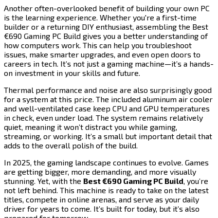
Another often-overlooked benefit of building your own PC
is the learning experience. Whether you're a first-time
builder or a returning DIY enthusiast, assembling the Best
€690 Gaming PC Build gives you a better understanding of
how computers work. This can help you troubleshoot
issues, make smarter upgrades, and even open doors to
careers in tech. It’s not just a gaming machine—it’s a hands-
on investment in your skills and future.​​​​‌ ‍ ​‍​‍‌‍ ‌ ​‍‌‍‍‌‌‍‌ ‌‍‍‌‌‍ ‍​‍​‍​ ‍‍​‍​‍‌ ​ ‌‍​‌‌‍ ‍‌‍‍‌‌ ‌​‌ ‍‌​‍ ‍‌‍‍‌‌‍ ​‍​‍​‍ ​​‍​‍‌‍‍​‌ ​‍‌‍‌‌‌‍‌‍​‍​‍​ ‍‍​‍​‍​‍ ‌‍​‌‌‍‌​‌‍ ‌‌‍‍‌‌‍ ‍​‍ ‌‍‍‌‌‍ ‍‌ ‌​‌‍‌‌‌‍ ‍‌ ‌​​‍ ‌‍‌‌‌‍‌​‌‍‍‌‌ ‌​​‍ ‌‍ ‌‌‍ ‌‍‌​‌‍‌‌​ ‌‌ ​​‌ ​‍‌‍‌‌‌ ​ ‌‍‌‌‌‍ ‍‌ ‌​‌‍​‌‌ ‌​‌‍‍‌‌‍ ‌‍ ‍​ ‍ ‌‍‍‌‌‍‌​​ ‌​ ‌​​ ‌ ​ ‌ ‌‍​‌​ ​‌​ ‌‍​ ‌​​ ​ ​‍ ‌​ ‍‌​ ​‍‌‍​‍‌‍‌​​‍ ‌​ ‌​​ ‌‍​ ​​​ ​ ​‍ ‌‌‍​‍​ ‍​​ ​‌​ ‌‍​‍ ‌​ ​‌​ ​‌​ ‌‍‌‍‌​​ ‌‌‌‍‌‍‌‍​ ​ ​‍​ ​ ‌‍‌‍​ ‍​​ ‍‌​ ‍ ‌ ‌​‌ ‍‌‌ ​​‌‍‌‌​ ‌‌‍​‍‌ ‌‌‌‍‍‌‌‍ ​‌‍‌​​ ‍ ‌ ​​‌‍​‌‌ ‌​‌‍‍​​ ‌‌‍‍‌​ ​‌​ ‍​‌‍ ‍‌‌ ‌‍ ​‌‍ ‌‍ ‍‌‍‌ ‌‌ ‌‍‌​‌‍‌‌‌ ​ ‌‍​ ​‍‌‌​ ‌‌‌​​‍‌‌ ‌‍‍ ‌‍‌‌‌ ‍‌​‍‌‌​ ​ ‌​‌​​‍‌‌​ ​ ‌​‌​​‍‌‌​ ​‍​ ​‍‌‍ ‍‌‍ ​​‍‌‌​ ​‍​ ​‍​‍‌‌​ ‌‌‌​‌​​‍ ‍‌ ‌‍‌‍​‌‌‍ ​‌ ‌‌‌‍‌‌​‍‌‌​ ‌‌‌​​‍‌‌ ‌‍‍ ‌‍‌‌‌ ‍‌​‍‌‌​ ​ ‌​‌​​‍‌‌​ ​ ‌​‌​​‍‌‌​ ​‍​ ​‍​ ​ ‌‍​‍‌‍‌​‌‍‌​‌‍‌​​ ​‍​ ​​‌‍​‍‌‍​‍‌‍‌‌​ ‌‌​ ​‍​‍‌‌​ ​‍​ ​‍​‍‌‌​ ‌‌‌​‌​​‍ ‍‌‍​ ‌‍‍​‌‍‍‌‌‍ ​‌‍‌​‌ ​‍‌‍‌‌‌‍ ‍​‍‌‌​ ‌‌‌​​‍‌‌ ‌‍‍ ‌‍‌‌‌ ‍‌​‍‌‌​ ​ ‌​‌​​‍‌‌​ ​ ‌​‌​​‍‌‌​ ​‍​ ​‍‌‍‌‍​ ‌‌‌‍‌‌​ ‌‍​ ​ ​ ‌‍​ ​‍​ ‌​​ ‌‍​ ‌‍​ ​‌‌‍​ ​‍‌‌​ ​‍​ ​‍​‍‌‌​ ‌‌‌​‌​​‍ ‍‌ ‌​‌‍‌‌‌ ‍​‌ ‌​​ ‌‍​‍‌‍​‌‌ ​ ‌‍‌‌‌‌‌‌‌ ​‍‌‍ ​​ ‌​‍‌‌​ ​‍‌​‌‍‌‍​‌‌‍‌​‌‍ ‌‌‍‍‌‌‍ ‍​‍‌‍‌‍‍‌‌‍‌​​ ‌​ ‌​​ ‌ ​ ‌ ‌‍​‌​ ​‌​ ‌‍​ ‌​​ ​ ​‍ ‌​ ‍‌​ ​‍‌‍​‍‌‍‌​​‍ ‌​ ‌​​ ‌‍​ ​​​ ​ ​‍ ‌‌‍​‍​ ‍​​ ​‌​ ‌‍​‍ ‌​ ​‌​ ​‌​ ‌‍‌‍‌​​ ‌‌‌‍‌‍‌‍​ ​ ​‍​ ​ ‌‍‌‍​ ‍​​ ‍‌​‍‌‍‌ ‌​‌ ‍‌‌ ​​‌‍‌‌​ ‌‌‍​‍‌ ‌‌‌‍‍‌‌‍ ​‌‍‌​​‍‌‍‌ ​​‌‍​‌‌ ‌​‌‍‍​​ ‌‌‍‍‌​ ​‌​ ‍​‌‍ ‍‌‌ ‌‍ ​‌‍ ‌‍ ‍‌‍‌ ‌‌ ‌‍‌​‌‍‌‌‌ ​ ‌‍​ ​‍‌‌​ ‌‌‌​​‍‌‌ ‌‍‍ ‌‍‌‌‌ ‍‌​‍‌‌​ ​ ‌​‌​​‍‌‌​ ​ ‌​‌​​‍‌‌​ ​‍​ ​‍‌‍ ‍‌‍ ​​‍‌‌​ ​‍​ ​‍​‍‌‌​ ‌‌‌​‌​​‍ ‍‌ ‌‍‌‍​‌‌‍ ​‌ ‌‌‌‍‌‌​‍‌‌​ ‌‌‌​​‍‌‌ ‌‍‍ ‌‍‌‌‌ ‍‌​‍‌‌​ ​ ‌​‌​​‍‌‌​ ​ ‌​‌​​‍‌‌​ ​‍​ ​‍​ ​ ‌‍​‍‌‍‌​‌‍‌​‌‍‌​​ ​‍​ ​​‌‍​‍‌‍​‍‌‍‌‌​ ‌‌​ ​‍​‍‌‌​ ​‍​ ​‍​‍‌‌​ ‌‌‌​‌​​‍ ‍‌‍​ ‌‍‍​‌‍‍‌‌‍ ​‌‍‌​‌ ​‍‌‍‌‌‌‍ ‍​‍‌‌​ ‌‌‌​​‍‌‌ ‌‍‍ ‌‍‌‌‌ ‍‌​‍‌‌​ ​ ‌​‌​​‍‌‌​ ​ ‌​‌​​‍‌‌​ ​‍​ ​‍‌‍‌‍​ ‌‌‌‍‌‌​ ‌‍​ ​ ​ ‌‍​ ​‍​ ‌​​ ‌‍​ ‌‍​ ​‌‌‍​ ​‍‌‌​ ​‍​ ​‍​‍‌‌​ ‌‌‌​‌​​‍ ‍‌ ‌​‌‍‌‌‌ ‍​‌ ‌​​‍‌‍‌ ​​‌‍‌‌‌ ​‍‌ ​ ‌ ​​‌‍‌‌‌‍​ ‌ ‌​‌‍‍‌‌ ‌‍‌‍‌‌​ ‌‌ ​​‌ ‌‌‌‍​‍‌‍ ​‌‍‍‌‌ ​ ‌‍‍​‌‍‌‌‌‍‌​​‍​‍‌ ‌
Thermal performance and noise are also surprisingly good
for a system at this price. The included aluminum air cooler
and well-ventilated case keep CPU and GPU temperatures
in check, even under load. The system remains relatively
quiet, meaning it won’t distract you while gaming,
streaming, or working. It’s a small but important detail that
adds to the overall polish of the build.​​​​‌ ‍ ​‍​‍‌‍ ‌ ​‍‌‍‍‌‌‍‌ ‌‍‍‌‌‍ ‍​‍​‍​ ‍‍​‍​‍‌ ​ ‌‍​‌‌‍ ‍‌‍‍‌‌ ‌​‌ ‍‌​‍ ‍‌‍‍‌‌‍ ​‍​‍​‍ ​​‍​‍‌‍‍​‌ ​‍‌‍‌‌‌‍‌‍​‍​‍​ ‍‍​‍​‍​‍ ‌‍​‌‌‍‌​‌‍ ‌‌‍‍‌‌‍ ‍​‍ ‌‍‍‌‌‍ ‍‌ ‌​‌‍‌‌‌‍ ‍‌ ‌​​‍ ‌‍‌‌‌‍‌​‌‍‍‌‌ ‌​​‍ ‌‍ ‌‌‍ ‌‍‌​‌‍‌‌​ ‌‌ ​​‌ ​‍‌‍‌‌‌ ​ ‌‍‌‌‌‍ ‍‌ ‌​‌‍​‌‌ ‌​‌‍‍‌‌‍ ‌‍ ‍​ ‍ ‌‍‍‌‌‍‌​​ ‌​ ‌​​ ‌ ​ ‌ ‌‍​‌​ ​‌​ ‌‍​ ‌​​ ​ ​‍ ‌​ ‍‌​ ​‍‌‍​‍‌‍‌​​‍ ‌​ ‌​​ ‌‍​ ​​​ ​ ​‍ ‌‌‍​‍​ ‍​​ ​‌​ ‌‍​‍ ‌​ ​‌​ ​‌​ ‌‍‌‍‌​​ ‌‌‌‍‌‍‌‍​ ​ ​‍​ ​ ‌‍‌‍​ ‍​​ ‍‌​ ‍ ‌ ‌​‌ ‍‌‌ ​​‌‍‌‌​ ‌‌‍​‍‌ ‌‌‌‍‍‌‌‍ ​‌‍‌​​ ‍ ‌ ​​‌‍​‌‌ ‌​‌‍‍​​ ‌‌‍‍‌​ ​‌​ ‍​‌‍ ‍‌‌ ‌‍ ​‌‍ ‌‍ ‍‌‍‌ ‌‌ ‌‍‌​‌‍‌‌‌ ​ ‌‍​ ​‍‌‌​ ‌‌‌​​‍‌‌ ‌‍‍ ‌‍‌‌‌ ‍‌​‍‌‌​ ​ ‌​‌​​‍‌‌​ ​ ‌​‌​​‍‌‌​ ​‍​ ​‍‌‍ ‍‌‍ ​​‍‌‌​ ​‍​ ​‍​‍‌‌​ ‌‌‌​‌​​‍ ‍‌ ‌‍‌‍​‌‌‍ ​‌ ‌‌‌‍‌‌​‍‌‌​ ‌‌‌​​‍‌‌ ‌‍‍ ‌‍‌‌‌ ‍‌​‍‌‌​ ​ ‌​‌​​‍‌‌​ ​ ‌​‌​​‍‌‌​ ​‍​ ​‍​ ‌​​ ‌‌​ ‍‌‌‍​‌​ ​ ​ ​‌‌‍​‌‌‍​ ​ ​ ​ ‌‌‌‍‌‌​ ​‍​‍‌‌​ ​‍​ ​‍​‍‌‌​ ‌‌‌​‌​​‍ ‍‌‍​ ‌‍‍​‌‍‍‌‌‍ ​‌‍‌​‌ ​‍‌‍‌‌‌‍ ‍​‍‌‌​ ‌‌‌​​‍‌‌ ‌‍‍ ‌‍‌‌‌ ‍‌​‍‌‌​ ​ ‌​‌​​‍‌‌​ ​ ‌​‌​​‍‌‌​ ​‍​ ​‍‌‍​ ‌‍‌‍‌‍‌‌‌‍‌‌​ ‌​​ ‌​‌‍​ ​ ​​​ ​‍​ ‍​​ ‌‍​ ‌​​‍‌‌​ ​‍​ ​‍​‍‌‌​ ‌‌‌​‌​​‍ ‍‌ ‌​‌‍‌‌‌ ‍​‌ ‌​​ ‌‍​‍‌‍​‌‌ ​ ‌‍‌‌‌‌‌‌‌ ​‍‌‍ ​​ ‌​‍‌‌​ ​‍‌​‌‍‌‍​‌‌‍‌​‌‍ ‌‌‍‍‌‌‍ ‍​‍‌‍‌‍‍‌‌‍‌​​ ‌​ ‌​​ ‌ ​ ‌ ‌‍​‌​ ​‌​ ‌‍​ ‌​​ ​ ​‍ ‌​ ‍‌​ ​‍‌‍​‍‌‍‌​​‍ ‌​ ‌​​ ‌‍​ ​​​ ​ ​‍ ‌‌‍​‍​ ‍​​ ​‌​ ‌‍​‍ ‌​ ​‌​ ​‌​ ‌‍‌‍‌​​ ‌‌‌‍‌‍‌‍​ ​ ​‍​ ​ ‌‍‌‍​ ‍​​ ‍‌​‍‌‍‌ ‌​‌ ‍‌‌ ​​‌‍‌‌​ ‌‌‍​‍‌ ‌‌‌‍‍‌‌‍ ​‌‍‌​​‍‌‍‌ ​​‌‍​‌‌ ‌​‌‍‍​​ ‌‌‍‍‌​ ​‌​ ‍​‌‍ ‍‌‌ ‌‍ ​‌‍ ‌‍ ‍‌‍‌ ‌‌ ‌‍‌​‌‍‌‌‌ ​ ‌‍​ ​‍‌‌​ ‌‌‌​​‍‌‌ ‌‍‍ ‌‍‌‌‌ ‍‌​‍‌‌​ ​ ‌​‌​​‍‌‌​ ​ ‌​‌​​‍‌‌​ ​‍​ ​‍‌‍ ‍‌‍ ​​‍‌‌​ ​‍​ ​‍​‍‌‌​ ‌‌‌​‌​​‍ ‍‌ ‌‍‌‍​‌‌‍ ​‌ ‌‌‌‍‌‌​‍‌‌​ ‌‌‌​​‍‌‌ ‌‍‍ ‌‍‌‌‌ ‍‌​‍‌‌​ ​ ‌​‌​​‍‌‌​ ​ ‌​‌​​‍‌‌​ ​‍​ ​‍​ ‌​​ ‌‌​ ‍‌‌‍​‌​ ​ ​ ​‌‌‍​‌‌‍​ ​ ​ ​ ‌‌‌‍‌‌​ ​‍​‍‌‌​ ​‍​ ​‍​‍‌‌​ ‌‌‌​‌​​‍ ‍‌‍​ ‌‍‍​‌‍‍‌‌‍ ​‌‍‌​‌ ​‍‌‍‌‌‌‍ ‍​‍‌‌​ ‌‌‌​​‍‌‌ ‌‍‍ ‌‍‌‌‌ ‍‌​‍‌‌​ ​ ‌​‌​​‍‌‌​ ​ ‌​‌​​‍‌‌​ ​‍​ ​‍‌‍​ ‌‍‌‍‌‍‌‌‌‍‌‌​ ‌​​ ‌​‌‍​ ​ ​​​ ​‍​ ‍​​ ‌‍​ ‌​​‍‌‌​ ​‍​ ​‍​‍‌‌​ ‌‌‌​‌​​‍ ‍‌ ‌​‌‍‌‌‌ ‍​‌ ‌​​‍‌‍‌ ​​‌‍‌‌‌ ​‍‌ ​ ‌ ​​‌‍‌‌‌‍​ ‌ ‌​‌‍‍‌‌ ‌‍‌‍‌‌​ ‌‌ ​​‌ ‌‌‌‍​‍‌‍ ​‌‍‍‌‌ ​ ‌‍‍​‌‍‌‌‌‍‌​​‍​‍‌ ‌
In 2025, the gaming landscape continues to evolve. Games
are getting bigger, more demanding, and more visually
stunning. Yet, with the ​​​​‌ ‍ ​‍​‍‌‍ ‌ ​‍‌‍‍‌‌‍‌ ‌‍‍‌‌‍ ‍​‍​‍​ ‍‍​‍​‍‌ ​ ‌‍​‌‌‍ ‍‌‍‍‌‌ ‌​‌ ‍‌​‍ ‍‌‍‍‌‌‍ ​‍​‍​‍ ​​‍​‍‌‍‍​‌ ​‍‌‍‌‌‌‍‌‍​‍​‍​ ‍‍​‍​‍​‍ ‌‍​‌‌‍‌​‌‍ ‌‌‍‍‌‌‍ ‍​‍ ‌‍‍‌‌‍ ‍‌ ‌​‌‍‌‌‌‍ ‍‌ ‌​​‍ ‌‍‌‌‌‍‌​‌‍‍‌‌ ‌​​‍ ‌‍ ‌‌‍ ‌‍‌​‌‍‌‌​ ‌‌ ​​‌ ​‍‌‍‌‌‌ ​ ‌‍‌‌‌‍ ‍‌ ‌​‌‍​‌‌ ‌​‌‍‍‌‌‍ ‌‍ ‍​ ‍ ‌‍‍‌‌‍‌​​ ‌​ ‌​​ ‌ ​ ‌ ‌‍​‌​ ​‌​ ‌‍​ ‌​​ ​ ​‍ ‌​ ‍‌​ ​‍‌‍​‍‌‍‌​​‍ ‌​ ‌​​ ‌‍​ ​​​ ​ ​‍ ‌‌‍​‍​ ‍​​ ​‌​ ‌‍​‍ ‌​ ​‌​ ​‌​ ‌‍‌‍‌​​ ‌‌‌‍‌‍‌‍​ ​ ​‍​ ​ ‌‍‌‍​ ‍​​ ‍‌​ ‍ ‌ ‌​‌ ‍‌‌ ​​‌‍‌‌​ ‌‌‍​‍‌ ‌‌‌‍‍‌‌‍ ​‌‍‌​​ ‍ ‌ ​​‌‍​‌‌ ‌​‌‍‍​​ ‌‌‍‍‌​ ​‌​ ‍​‌‍ ‍‌‌ ‌‍ ​‌‍ ‌‍ ‍‌‍‌ ‌‌ ‌‍‌​‌‍‌‌‌ ​ ‌‍​ ​‍‌‌​ ‌‌‌​​‍‌‌ ‌‍‍ ‌‍‌‌‌ ‍‌​‍‌‌​ ​ ‌​‌​​‍‌‌​ ​ ‌​‌​​‍‌‌​ ​‍​ ​‍‌‍ ‍‌‍ ​​‍‌‌​ ​‍​ ​‍​‍‌‌​ ‌‌‌​‌​​‍ ‍‌ ‌‍‌‍​‌‌‍ ​‌ ‌‌‌‍‌‌​‍‌‌​ ‌‌‌​​‍‌‌ ‌‍‍ ‌‍‌‌‌ ‍‌​‍‌‌​ ​ ‌​‌​​‍‌‌​ ​ ‌​‌​​‍‌‌​ ​‍​ ​‍​ ​​‌‍‌​​ ​ ‌‍​‌​ ‌ ​ ‌‍​ ​‍‌‍‌​​ ​‍​ ​‌‌‍‌‍​ ‌‍​‍‌‌​ ​‍​ ​‍​‍‌‌​ ‌‌‌​‌​​‍ ‍‌‍​ ‌‍‍​‌‍‍‌‌‍ ​‌‍‌​‌ ​‍‌‍‌‌‌‍ ‍​‍‌‌​ ‌‌‌​​‍‌‌ ‌‍‍ ‌‍‌‌‌ ‍‌​‍‌‌​ ​ ‌​‌​​‍‌‌​ ​ ‌​‌​​‍‌‌​ ​‍​ ​‍‌‍‌‍‌‍​ ​ ‌ ‌‍​ ‌‍‌‌‌‍​‍‌‍​‌​ ​‍​ ‌ ​ ​‌​ ​​‌‍​ ​‍‌‌​ ​‍​ ​‍​‍‌‌​ ‌‌‌​‌​​‍ ‍‌ ‌​‌‍‌‌‌ ‍​‌ ‌​​ ‌‍​‍‌‍​‌‌ ​ ‌‍‌‌‌‌‌‌‌ ​‍‌‍ ​​ ‌​‍‌‌​ ​‍‌​‌‍‌‍​‌‌‍‌​‌‍ ‌‌‍‍‌‌‍ ‍​‍‌‍‌‍‍‌‌‍‌​​ ‌​ ‌​​ ‌ ​ ‌ ‌‍​‌​ ​‌​ ‌‍​ ‌​​ ​ ​‍ ‌​ ‍‌​ ​‍‌‍​‍‌‍‌​​‍ ‌​ ‌​​ ‌‍​ ​​​ ​ ​‍ ‌‌‍​‍​ ‍​​ ​‌​ ‌‍​‍ ‌​ ​‌​ ​‌​ ‌‍‌‍‌​​ ‌‌‌‍‌‍‌‍​ ​ ​‍​ ​ ‌‍‌‍​ ‍​​ ‍‌​‍‌‍‌ ‌​‌ ‍‌‌ ​​‌‍‌‌​ ‌‌‍​‍‌ ‌‌‌‍‍‌‌‍ ​‌‍‌​​‍‌‍‌ ​​‌‍​‌‌ ‌​‌‍‍​​ ‌‌‍‍‌​ ​‌​ ‍​‌‍ ‍‌‌ ‌‍ ​‌‍ ‌‍ ‍‌‍‌ ‌‌ ‌‍‌​‌‍‌‌‌ ​ ‌‍​ ​‍‌‌​ ‌‌‌​​‍‌‌ ‌‍‍ ‌‍‌‌‌ ‍‌​‍‌‌​ ​ ‌​‌​​‍‌‌​ ​ ‌​‌​​‍‌‌​ ​‍​ ​‍‌‍ ‍‌‍ ​​‍‌‌​ ​‍​ ​‍​‍‌‌​ ‌‌‌​‌​​‍ ‍‌ ‌‍‌‍​‌‌‍ ​‌ ‌‌‌‍‌‌​‍‌‌​ ‌‌‌​​‍‌‌ ‌‍‍ ‌‍‌‌‌ ‍‌​‍‌‌​ ​ ‌​‌​​‍‌‌​ ​ ‌​‌​​‍‌‌​ ​‍​ ​‍​ ​​‌‍‌​​ ​ ‌‍​‌​ ‌ ​ ‌‍​ ​‍‌‍‌​​ ​‍​ ​‌‌‍‌‍​ ‌‍​‍‌‌​ ​‍​ ​‍​‍‌‌​ ‌‌‌​‌​​‍ ‍‌‍​ ‌‍‍​‌‍‍‌‌‍ ​‌‍‌​‌ ​‍‌‍‌‌‌‍ ‍​‍‌‌​ ‌‌‌​​‍‌‌ ‌‍‍ ‌‍‌‌‌ ‍‌​‍‌‌​ ​ ‌​‌​​‍‌‌​ ​ ‌​‌​​‍‌‌​ ​‍​ ​‍‌‍‌‍‌‍​ ​ ‌ ‌‍​ ‌‍‌‌‌‍​‍‌‍​‌​ ​‍​ ‌ ​ ​‌​ ​​‌‍​ ​‍‌‌​ ​‍​ ​‍​‍‌‌​ ‌‌‌​‌​​‍ ‍‌ ‌​‌‍‌‌‌ ‍​‌ ‌​​‍‌‍‌ ​​‌‍‌‌‌ ​‍‌ ​ ‌ ​​‌‍‌‌‌‍​ ‌ ‌​‌‍‍‌‌ ‌‍‌‍‌‌​ ‌‌ ​​‌ ‌‌‌‍​‍‌‍ ​‌‍‍‌‌ ​ ‌‍‍​‌‍‌‌‌‍‌​​‍​‍‌ ‌
Best €690 Gaming PC Build​​​​‌ ‍ ​‍​‍‌‍ ‌ ​‍‌‍‍‌‌‍‌ ‌‍‍‌‌‍ ‍​‍​‍​ ‍‍​‍​‍‌ ​ ‌‍​‌‌‍ ‍‌‍‍‌‌ ‌​‌ ‍‌​‍ ‍‌‍‍‌‌‍ ​‍​‍​‍ ​​‍​‍‌‍‍​‌ ​‍‌‍‌‌‌‍‌‍​‍​‍​ ‍‍​‍​‍​‍ ‌‍​‌‌‍‌​‌‍ ‌‌‍‍‌‌‍ ‍​‍ ‌‍‍‌‌‍ ‍‌ ‌​‌‍‌‌‌‍ ‍‌ ‌​​‍ ‌‍‌‌‌‍‌​‌‍‍‌‌ ‌​​‍ ‌‍ ‌‌‍ ‌‍‌​‌‍‌‌​ ‌‌ ​​‌ ​‍‌‍‌‌‌ ​ ‌‍‌‌‌‍ ‍‌ ‌​‌‍​‌‌ ‌​‌‍‍‌‌‍ ‌‍ ‍​ ‍ ‌‍‍‌‌‍‌​​ ‌​ ‌​​ ‌ ​ ‌ ‌‍​‌​ ​‌​ ‌‍​ ‌​​ ​ ​‍ ‌​ ‍‌​ ​‍‌‍​‍‌‍‌​​‍ ‌​ ‌​​ ‌‍​ ​​​ ​ ​‍ ‌‌‍​‍​ ‍​​ ​‌​ ‌‍​‍ ‌​ ​‌​ ​‌​ ‌‍‌‍‌​​ ‌‌‌‍‌‍‌‍​ ​ ​‍​ ​ ‌‍‌‍​ ‍​​ ‍‌​ ‍ ‌ ‌​‌ ‍‌‌ ​​‌‍‌‌​ ‌‌‍​‍‌ ‌‌‌‍‍‌‌‍ ​‌‍‌​​ ‍ ‌ ​​‌‍​‌‌ ‌​‌‍‍​​ ‌‌‍‍‌​ ​‌​ ‍​‌‍ ‍‌‌ ‌‍ ​‌‍ ‌‍ ‍‌‍‌ ‌‌ ‌‍‌​‌‍‌‌‌ ​ ‌‍​ ​‍‌‌​ ‌‌‌​​‍‌‌ ‌‍‍ ‌‍‌‌‌ ‍‌​‍‌‌​ ​ ‌​‌​​‍‌‌​ ​ ‌​‌​​‍‌‌​ ​‍​ ​‍‌‍ ‍‌‍ ​​‍‌‌​ ​‍​ ​‍​‍‌‌​ ‌‌‌​‌​​‍ ‍‌ ‌‍‌‍​‌‌‍ ​‌ ‌‌‌‍‌‌​‍‌‌​ ‌‌‌​​‍‌‌ ‌‍‍ ‌‍‌‌‌ ‍‌​‍‌‌​ ​ ‌​‌​​‍‌‌​ ​ ‌​‌​​‍‌‌​ ​‍​ ​‍​ ​​‌‍‌​​ ​ ‌‍​‌​ ‌ ​ ‌‍​ ​‍‌‍‌​​ ​‍​ ​‌‌‍‌‍​ ‌‍​‍‌‌​ ​‍​ ​‍​‍‌‌​ ‌‌‌​‌​​‍ ‍‌‍​ ‌‍‍​‌‍‍‌‌‍ ​‌‍‌​‌ ​‍‌‍‌‌‌‍ ‍​‍‌‌​ ‌‌‌​​‍‌‌ ‌‍‍ ‌‍‌‌‌ ‍‌​‍‌‌​ ​ ‌​‌​​‍‌‌​ ​ ‌​‌​​‍‌‌​ ​‍​ ​‍‌‍‌‌​ ‍​‌‍‌​‌‍‌‍‌‍​‍​ ‍‌​ ‍​​ ‌‍​ ​ ‌‍‌‍​ ‌ ​ ‌‍​‍‌‌​ ​‍​ ​‍​‍‌‌​ ‌‌‌​‌​​‍ ‍‌ ‌​‌‍‌‌‌ ‍​‌ ‌​​ ‌‍​‍‌‍​‌‌ ​ ‌‍‌‌‌‌‌‌‌ ​‍‌‍ ​​ ‌​‍‌‌​ ​‍‌​‌‍‌‍​‌‌‍‌​‌‍ ‌‌‍‍‌‌‍ ‍​‍‌‍‌‍‍‌‌‍‌​​ ‌​ ‌​​ ‌ ​ ‌ ‌‍​‌​ ​‌​ ‌‍​ ‌​​ ​ ​‍ ‌​ ‍‌​ ​‍‌‍​‍‌‍‌​​‍ ‌​ ‌​​ ‌‍​ ​​​ ​ ​‍ ‌‌‍​‍​ ‍​​ ​‌​ ‌‍​‍ ‌​ ​‌​ ​‌​ ‌‍‌‍‌​​ ‌‌‌‍‌‍‌‍​ ​ ​‍​ ​ ‌‍‌‍​ ‍​​ ‍‌​‍‌‍‌ ‌​‌ ‍‌‌ ​​‌‍‌‌​ ‌‌‍​‍‌ ‌‌‌‍‍‌‌‍ ​‌‍‌​​‍‌‍‌ ​​‌‍​‌‌ ‌​‌‍‍​​ ‌‌‍‍‌​ ​‌​ ‍​‌‍ ‍‌‌ ‌‍ ​‌‍ ‌‍ ‍‌‍‌ ‌‌ ‌‍‌​‌‍‌‌‌ ​ ‌‍​ ​‍‌‌​ ‌‌‌​​‍‌‌ ‌‍‍ ‌‍‌‌‌ ‍‌​‍‌‌​ ​ ‌​‌​​‍‌‌​ ​ ‌​‌​​‍‌‌​ ​‍​ ​‍‌‍ ‍‌‍ ​​‍‌‌​ ​‍​ ​‍​‍‌‌​ ‌‌‌​‌​​‍ ‍‌ ‌‍‌‍​‌‌‍ ​‌ ‌‌‌‍‌‌​‍‌‌​ ‌‌‌​​‍‌‌ ‌‍‍ ‌‍‌‌‌ ‍‌​‍‌‌​ ​ ‌​‌​​‍‌‌​ ​ ‌​‌​​‍‌‌​ ​‍​ ​‍​ ​​‌‍‌​​ ​ ‌‍​‌​ ‌ ​ ‌‍​ ​‍‌‍‌​​ ​‍​ ​‌‌‍‌‍​ ‌‍​‍‌‌​ ​‍​ ​‍​‍‌‌​ ‌‌‌​‌​​‍ ‍‌‍​ ‌‍‍​‌‍‍‌‌‍ ​‌‍‌​‌ ​‍‌‍‌‌‌‍ ‍​‍‌‌​ ‌‌‌​​‍‌‌ ‌‍‍ ‌‍‌‌‌ ‍‌​‍‌‌​ ​ ‌​‌​​‍‌‌​ ​ ‌​‌​​‍‌‌​ ​‍​ ​‍‌‍‌‌​ ‍​‌‍‌​‌‍‌‍‌‍​‍​ ‍‌​ ‍​​ ‌‍​ ​ ‌‍‌‍​ ‌ ​ ‌‍​‍‌‌​ ​‍​ ​‍​‍‌‌​ ‌‌‌​‌​​‍ ‍‌ ‌​‌‍‌‌‌ ‍​‌ ‌​​‍‌‍‌ ​​‌‍‌‌‌ ​‍‌ ​ ‌ ​​‌‍‌‌‌‍​ ‌ ‌​‌‍‍‌‌ ‌‍‌‍‌‌​ ‌‌ ​​‌ ‌‌‌‍​‍‌‍ ​‌‍‍‌‌ ​ ‌‍‍​‌‍‌‌‌‍‌​​‍​‍‌ ‌
, you’re
not left behind. This machine is ready to take on the latest
titles, compete in online arenas, and serve as your daily
driver for years to come. It’s built for today, but it’s also
prepared for tomorrow.​​​​‌ ‍ ​‍​‍‌‍ ‌ ​‍‌‍‍‌‌‍‌ ‌‍‍‌‌‍ ‍​‍​‍​ ‍‍​‍​‍‌ ​ ‌‍​‌‌‍ ‍‌‍‍‌‌ ‌​‌ ‍‌​‍ ‍‌‍‍‌‌‍ ​‍​‍​‍ ​​‍​‍‌‍‍​‌ ​‍‌‍‌‌‌‍‌‍​‍​‍​ ‍‍​‍​‍​‍ ‌‍​‌‌‍‌​‌‍ ‌‌‍‍‌‌‍ ‍​‍ ‌‍‍‌‌‍ ‍‌ ‌​‌‍‌‌‌‍ ‍‌ ‌​​‍ ‌‍‌‌‌‍‌​‌‍‍‌‌ ‌​​‍ ‌‍ ‌‌‍ ‌‍‌​‌‍‌‌​ ‌‌ ​​‌ ​‍‌‍‌‌‌ ​ ‌‍‌‌‌‍ ‍‌ ‌​‌‍​‌‌ ‌​‌‍‍‌‌‍ ‌‍ ‍​ ‍ ‌‍‍‌‌‍‌​​ ‌​ ‌​​ ‌ ​ ‌ ‌‍​‌​ ​‌​ ‌‍​ ‌​​ ​ ​‍ ‌​ ‍‌​ ​‍‌‍​‍‌‍‌​​‍ ‌​ ‌​​ ‌‍​ ​​​ ​ ​‍ ‌‌‍​‍​ ‍​​ ​‌​ ‌‍​‍ ‌​ ​‌​ ​‌​ ‌‍‌‍‌​​ ‌‌‌‍‌‍‌‍​ ​ ​‍​ ​ ‌‍‌‍​ ‍​​ ‍‌​ ‍ ‌ ‌​‌ ‍‌‌ ​​‌‍‌‌​ ‌‌‍​‍‌ ‌‌‌‍‍‌‌‍ ​‌‍‌​​ ‍ ‌ ​​‌‍​‌‌ ‌​‌‍‍​​ ‌‌‍‍‌​ ​‌​ ‍​‌‍ ‍‌‌ ‌‍ ​‌‍ ‌‍ ‍‌‍‌ ‌‌ ‌‍‌​‌‍‌‌‌ ​ ‌‍​ ​‍‌‌​ ‌‌‌​​‍‌‌ ‌‍‍ ‌‍‌‌‌ ‍‌​‍‌‌​ ​ ‌​‌​​‍‌‌​ ​ ‌​‌​​‍‌‌​ ​‍​ ​‍‌‍ ‍‌‍ ​​‍‌‌​ ​‍​ ​‍​‍‌‌​ ‌‌‌​‌​​‍ ‍‌ ‌‍‌‍​‌‌‍ ​‌ ‌‌‌‍‌‌​‍‌‌​ ‌‌‌​​‍‌‌ ‌‍‍ ‌‍‌‌‌ ‍‌​‍‌‌​ ​ ‌​‌​​‍‌‌​ ​ ‌​‌​​‍‌‌​ ​‍​ ​‍​ ​​‌‍‌​​ ​ ‌‍​‌​ ‌ ​ ‌‍​ ​‍‌‍‌​​ ​‍​ ​‌‌‍‌‍​ ‌‍​‍‌‌​ ​‍​ ​‍​‍‌‌​ ‌‌‌​‌​​‍ ‍‌‍​ ‌‍‍​‌‍‍‌‌‍ ​‌‍‌​‌ ​‍‌‍‌‌‌‍ ‍​‍‌‌​ ‌‌‌​​‍‌‌ ‌‍‍ ‌‍‌‌‌ ‍‌​‍‌‌​ ​ ‌​‌​​‍‌‌​ ​ ‌​‌​​‍‌‌​ ​‍​ ​‍​ ‌‍‌‍​‌‌‍​‌‌‍‌​​ ‌‍‌‍‌​‌‍​‌​ ‌​​ ‌​​ ‌​​ ‍‌​ ‌​​‍‌‌​ ​‍​ ​‍​‍‌‌​ ‌‌‌​‌​​‍ ‍‌ ‌​‌‍‌‌‌ ‍​‌ ‌​​ ‌‍​‍‌‍​‌‌ ​ ‌‍‌‌‌‌‌‌‌ ​‍‌‍ ​​ ‌​‍‌‌​ ​‍‌​‌‍‌‍​‌‌‍‌​‌‍ ‌‌‍‍‌‌‍ ‍​‍‌‍‌‍‍‌‌‍‌​​ ‌​ ‌​​ ‌ ​ ‌ ‌‍​‌​ ​‌​ ‌‍​ ‌​​ ​ ​‍ ‌​ ‍‌​ ​‍‌‍​‍‌‍‌​​‍ ‌​ ‌​​ ‌‍​ ​​​ ​ ​‍ ‌‌‍​‍​ ‍​​ ​‌​ ‌‍​‍ ‌​ ​‌​ ​‌​ ‌‍‌‍‌​​ ‌‌‌‍‌‍‌‍​ ​ ​‍​ ​ ‌‍‌‍​ ‍​​ ‍‌​‍‌‍‌ ‌​‌ ‍‌‌ ​​‌‍‌‌​ ‌‌‍​‍‌ ‌‌‌‍‍‌‌‍ ​‌‍‌​​‍‌‍‌ ​​‌‍​‌‌ ‌​‌‍‍​​ ‌‌‍‍‌​ ​‌​ ‍​‌‍ ‍‌‌ ‌‍ ​‌‍ ‌‍ ‍‌‍‌ ‌‌ ‌‍‌​‌‍‌‌‌ ​ ‌‍​ ​‍‌‌​ ‌‌‌​​‍‌‌ ‌‍‍ ‌‍‌‌‌ ‍‌​‍‌‌​ ​ ‌​‌​​‍‌‌​ ​ ‌​‌​​‍‌‌​ ​‍​ ​‍‌‍ ‍‌‍ ​​‍‌‌​ ​‍​ ​‍​‍‌‌​ ‌‌‌​‌​​‍ ‍‌ ‌‍‌‍​‌‌‍ ​‌ ‌‌‌‍‌‌​‍‌‌​ ‌‌‌​​‍‌‌ ‌‍‍ ‌‍‌‌‌ ‍‌​‍‌‌​ ​ ‌​‌​​‍‌‌​ ​ ‌​‌​​‍‌‌​ ​‍​ ​‍​ ​​‌‍‌​​ ​ ‌‍​‌​ ‌ ​ ‌‍​ ​‍‌‍‌​​ ​‍​ ​‌‌‍‌‍​ ‌‍​‍‌‌​ ​‍​ ​‍​‍‌‌​ ‌‌‌​‌​​‍ ‍‌‍​ ‌‍‍​‌‍‍‌‌‍ ​‌‍‌​‌ ​‍‌‍‌‌‌‍ ‍​‍‌‌​ ‌‌‌​​‍‌‌ ‌‍‍ ‌‍‌‌‌ ‍‌​‍‌‌​ ​ ‌​‌​​‍‌‌​ ​ ‌​‌​​‍‌‌​ ​‍​ ​‍​ ‌‍‌‍​‌‌‍​‌‌‍‌​​ ‌‍‌‍‌​‌‍​‌​ ‌​​ ‌​​ ‌​​ ‍‌​ ‌​​‍‌‌​ ​‍​ ​‍​‍‌‌​ ‌‌‌​‌​​‍ ‍‌ ‌​‌‍‌‌‌ ‍​‌ ‌​​‍‌‍‌ ​​‌‍‌‌‌ ​‍‌ ​ ‌ ​​‌‍‌‌‌‍​ ‌ ‌​‌‍‍‌‌ ‌‍‌‍‌‌​ ‌‌ ​​‌ ‌‌‌‍​‍‌‍ ​‌‍‍‌‌ ​ ‌‍‍​‌‍‌‌‌‍‌​​‍​‍‌ ‌