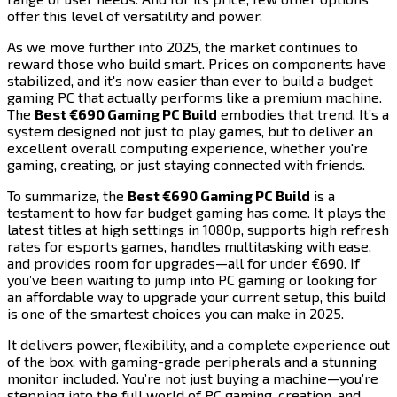
offer this level of versatility and power.​​​​‌ ‍ ​‍​‍‌‍ ‌ ​‍‌‍‍‌‌‍‌ ‌‍‍‌‌‍ ‍​‍​‍​ ‍‍​‍​‍‌ ​ ‌‍​‌‌‍ ‍‌‍‍‌‌ ‌​‌ ‍‌​‍ ‍‌‍‍‌‌‍ ​‍​‍​‍ ​​‍​‍‌‍‍​‌ ​‍‌‍‌‌‌‍‌‍​‍​‍​ ‍‍​‍​‍​‍ ‌‍​‌‌‍‌​‌‍ ‌‌‍‍‌‌‍ ‍​‍ ‌‍‍‌‌‍ ‍‌ ‌​‌‍‌‌‌‍ ‍‌ ‌​​‍ ‌‍‌‌‌‍‌​‌‍‍‌‌ ‌​​‍ ‌‍ ‌‌‍ ‌‍‌​‌‍‌‌​ ‌‌ ​​‌ ​‍‌‍‌‌‌ ​ ‌‍‌‌‌‍ ‍‌ ‌​‌‍​‌‌ ‌​‌‍‍‌‌‍ ‌‍ ‍​ ‍ ‌‍‍‌‌‍‌​​ ‌​ ‌​​ ‌ ​ ‌ ‌‍​‌​ ​‌​ ‌‍​ ‌​​ ​ ​‍ ‌​ ‍‌​ ​‍‌‍​‍‌‍‌​​‍ ‌​ ‌​​ ‌‍​ ​​​ ​ ​‍ ‌‌‍​‍​ ‍​​ ​‌​ ‌‍​‍ ‌​ ​‌​ ​‌​ ‌‍‌‍‌​​ ‌‌‌‍‌‍‌‍​ ​ ​‍​ ​ ‌‍‌‍​ ‍​​ ‍‌​ ‍ ‌ ‌​‌ ‍‌‌ ​​‌‍‌‌​ ‌‌‍​‍‌ ‌‌‌‍‍‌‌‍ ​‌‍‌​​ ‍ ‌ ​​‌‍​‌‌ ‌​‌‍‍​​ ‌‌‍‍‌​ ​‌​ ‍​‌‍ ‍‌‌ ‌‍ ​‌‍ ‌‍ ‍‌‍‌ ‌‌ ‌‍‌​‌‍‌‌‌ ​ ‌‍​ ​‍‌‌​ ‌‌‌​​‍‌‌ ‌‍‍ ‌‍‌‌‌ ‍‌​‍‌‌​ ​ ‌​‌​​‍‌‌​ ​ ‌​‌​​‍‌‌​ ​‍​ ​‍‌‍ ‍‌‍ ​​‍‌‌​ ​‍​ ​‍​‍‌‌​ ‌‌‌​‌​​‍ ‍‌ ‌‍‌‍​‌‌‍ ​‌ ‌‌‌‍‌‌​‍‌‌​ ‌‌‌​​‍‌‌ ‌‍‍ ‌‍‌‌‌ ‍‌​‍‌‌​ ​ ‌​‌​​‍‌‌​ ​ ‌​‌​​‍‌‌​ ​‍​ ​‍​ ‌‌‌‍‌‌​ ‌ ​ ‌‌‌‍‌‌‌‍‌‍​ ‌‍​ ​‍‌‍​‍​ ‌​‌‍‌‌​ ‌‍​‍‌‌​ ​‍​ ​‍​‍‌‌​ ‌‌‌​‌​​‍ ‍‌‍​ ‌‍‍​‌‍‍‌‌‍ ​‌‍‌​‌ ​‍‌‍‌‌‌‍ ‍​‍‌‌​ ‌‌‌​​‍‌‌ ‌‍‍ ‌‍‌‌‌ ‍‌​‍‌‌​ ​ ‌​‌​​‍‌‌​ ​ ‌​‌​​‍‌‌​ ​‍​ ​‍‌‍‌‍​ ​​​ ​​​ ​‌​ ‍​​ ‌‍‌‍​‍​ ​‍​ ‌​​ ‌​‌‍​ ​ ‌‌​‍‌‌​ ​‍​ ​‍​‍‌‌​ ‌‌‌​‌​​‍ ‍‌ ‌​‌‍‌‌‌ ‍​‌ ‌​​ ‌‍​‍‌‍​‌‌ ​ ‌‍‌‌‌‌‌‌‌ ​‍‌‍ ​​ ‌​‍‌‌​ ​‍‌​‌‍‌‍​‌‌‍‌​‌‍ ‌‌‍‍‌‌‍ ‍​‍‌‍‌‍‍‌‌‍‌​​ ‌​ ‌​​ ‌ ​ ‌ ‌‍​‌​ ​‌​ ‌‍​ ‌​​ ​ ​‍ ‌​ ‍‌​ ​‍‌‍​‍‌‍‌​​‍ ‌​ ‌​​ ‌‍​ ​​​ ​ ​‍ ‌‌‍​‍​ ‍​​ ​‌​ ‌‍​‍ ‌​ ​‌​ ​‌​ ‌‍‌‍‌​​ ‌‌‌‍‌‍‌‍​ ​ ​‍​ ​ ‌‍‌‍​ ‍​​ ‍‌​‍‌‍‌ ‌​‌ ‍‌‌ ​​‌‍‌‌​ ‌‌‍​‍‌ ‌‌‌‍‍‌‌‍ ​‌‍‌​​‍‌‍‌ ​​‌‍​‌‌ ‌​‌‍‍​​ ‌‌‍‍‌​ ​‌​ ‍​‌‍ ‍‌‌ ‌‍ ​‌‍ ‌‍ ‍‌‍‌ ‌‌ ‌‍‌​‌‍‌‌‌ ​ ‌‍​ ​‍‌‌​ ‌‌‌​​‍‌‌ ‌‍‍ ‌‍‌‌‌ ‍‌​‍‌‌​ ​ ‌​‌​​‍‌‌​ ​ ‌​‌​​‍‌‌​ ​‍​ ​‍‌‍ ‍‌‍ ​​‍‌‌​ ​‍​ ​‍​‍‌‌​ ‌‌‌​‌​​‍ ‍‌ ‌‍‌‍​‌‌‍ ​‌ ‌‌‌‍‌‌​‍‌‌​ ‌‌‌​​‍‌‌ ‌‍‍ ‌‍‌‌‌ ‍‌​‍‌‌​ ​ ‌​‌​​‍‌‌​ ​ ‌​‌​​‍‌‌​ ​‍​ ​‍​ ‌‌‌‍‌‌​ ‌ ​ ‌‌‌‍‌‌‌‍‌‍​ ‌‍​ ​‍‌‍​‍​ ‌​‌‍‌‌​ ‌‍​‍‌‌​ ​‍​ ​‍​‍‌‌​ ‌‌‌​‌​​‍ ‍‌‍​ ‌‍‍​‌‍‍‌‌‍ ​‌‍‌​‌ ​‍‌‍‌‌‌‍ ‍​‍‌‌​ ‌‌‌​​‍‌‌ ‌‍‍ ‌‍‌‌‌ ‍‌​‍‌‌​ ​ ‌​‌​​‍‌‌​ ​ ‌​‌​​‍‌‌​ ​‍​ ​‍‌‍‌‍​ ​​​ ​​​ ​‌​ ‍​​ ‌‍‌‍​‍​ ​‍​ ‌​​ ‌​‌‍​ ​ ‌‌​‍‌‌​ ​‍​ ​‍​‍‌‌​ ‌‌‌​‌​​‍ ‍‌ ‌​‌‍‌‌‌ ‍​‌ ‌​​‍‌‍‌ ​​‌‍‌‌‌ ​‍‌ ​ ‌ ​​‌‍‌‌‌‍​ ‌ ‌​‌‍‍‌‌ ‌‍‌‍‌‌​ ‌‌ ​​‌ ‌‌‌‍​‍‌‍ ​‌‍‍‌‌ ​ ‌‍‍​‌‍‌‌‌‍‌​​‍​‍‌ ‌
As we move further into 2025, the market continues to
reward those who build smart. Prices on components have
stabilized, and it's now easier than ever to build a budget
gaming PC that actually performs like a premium machine.
The ​​​​‌ ‍ ​‍​‍‌‍ ‌ ​‍‌‍‍‌‌‍‌ ‌‍‍‌‌‍ ‍​‍​‍​ ‍‍​‍​‍‌ ​ ‌‍​‌‌‍ ‍‌‍‍‌‌ ‌​‌ ‍‌​‍ ‍‌‍‍‌‌‍ ​‍​‍​‍ ​​‍​‍‌‍‍​‌ ​‍‌‍‌‌‌‍‌‍​‍​‍​ ‍‍​‍​‍​‍ ‌‍​‌‌‍‌​‌‍ ‌‌‍‍‌‌‍ ‍​‍ ‌‍‍‌‌‍ ‍‌ ‌​‌‍‌‌‌‍ ‍‌ ‌​​‍ ‌‍‌‌‌‍‌​‌‍‍‌‌ ‌​​‍ ‌‍ ‌‌‍ ‌‍‌​‌‍‌‌​ ‌‌ ​​‌ ​‍‌‍‌‌‌ ​ ‌‍‌‌‌‍ ‍‌ ‌​‌‍​‌‌ ‌​‌‍‍‌‌‍ ‌‍ ‍​ ‍ ‌‍‍‌‌‍‌​​ ‌​ ‌​​ ‌ ​ ‌ ‌‍​‌​ ​‌​ ‌‍​ ‌​​ ​ ​‍ ‌​ ‍‌​ ​‍‌‍​‍‌‍‌​​‍ ‌​ ‌​​ ‌‍​ ​​​ ​ ​‍ ‌‌‍​‍​ ‍​​ ​‌​ ‌‍​‍ ‌​ ​‌​ ​‌​ ‌‍‌‍‌​​ ‌‌‌‍‌‍‌‍​ ​ ​‍​ ​ ‌‍‌‍​ ‍​​ ‍‌​ ‍ ‌ ‌​‌ ‍‌‌ ​​‌‍‌‌​ ‌‌‍​‍‌ ‌‌‌‍‍‌‌‍ ​‌‍‌​​ ‍ ‌ ​​‌‍​‌‌ ‌​‌‍‍​​ ‌‌‍‍‌​ ​‌​ ‍​‌‍ ‍‌‌ ‌‍ ​‌‍ ‌‍ ‍‌‍‌ ‌‌ ‌‍‌​‌‍‌‌‌ ​ ‌‍​ ​‍‌‌​ ‌‌‌​​‍‌‌ ‌‍‍ ‌‍‌‌‌ ‍‌​‍‌‌​ ​ ‌​‌​​‍‌‌​ ​ ‌​‌​​‍‌‌​ ​‍​ ​‍‌‍ ‍‌‍ ​​‍‌‌​ ​‍​ ​‍​‍‌‌​ ‌‌‌​‌​​‍ ‍‌ ‌‍‌‍​‌‌‍ ​‌ ‌‌‌‍‌‌​‍‌‌​ ‌‌‌​​‍‌‌ ‌‍‍ ‌‍‌‌‌ ‍‌​‍‌‌​ ​ ‌​‌​​‍‌‌​ ​ ‌​‌​​‍‌‌​ ​‍​ ​‍‌‍​‌​ ‍‌‌‍​‍‌‍‌‌‌‍​‌​ ​​‌‍​‌‌‍​ ​ ​​​ ‌‍‌‍​‌‌‍‌​​‍‌‌​ ​‍​ ​‍​‍‌‌​ ‌‌‌​‌​​‍ ‍‌‍​ ‌‍‍​‌‍‍‌‌‍ ​‌‍‌​‌ ​‍‌‍‌‌‌‍ ‍​‍‌‌​ ‌‌‌​​‍‌‌ ‌‍‍ ‌‍‌‌‌ ‍‌​‍‌‌​ ​ ‌​‌​​‍‌‌​ ​ ‌​‌​​‍‌‌​ ​‍​ ​‍‌‍‌‌​ ‌‌‌‍‌‌​ ‍​​ ‌‌​ ‍‌​ ​ ​ ‍​‌‍‌‍​ ‌​‌‍‌‌‌‍​‍​‍‌‌​ ​‍​ ​‍​‍‌‌​ ‌‌‌​‌​​‍ ‍‌ ‌​‌‍‌‌‌ ‍​‌ ‌​​ ‌‍​‍‌‍​‌‌ ​ ‌‍‌‌‌‌‌‌‌ ​‍‌‍ ​​ ‌​‍‌‌​ ​‍‌​‌‍‌‍​‌‌‍‌​‌‍ ‌‌‍‍‌‌‍ ‍​‍‌‍‌‍‍‌‌‍‌​​ ‌​ ‌​​ ‌ ​ ‌ ‌‍​‌​ ​‌​ ‌‍​ ‌​​ ​ ​‍ ‌​ ‍‌​ ​‍‌‍​‍‌‍‌​​‍ ‌​ ‌​​ ‌‍​ ​​​ ​ ​‍ ‌‌‍​‍​ ‍​​ ​‌​ ‌‍​‍ ‌​ ​‌​ ​‌​ ‌‍‌‍‌​​ ‌‌‌‍‌‍‌‍​ ​ ​‍​ ​ ‌‍‌‍​ ‍​​ ‍‌​‍‌‍‌ ‌​‌ ‍‌‌ ​​‌‍‌‌​ ‌‌‍​‍‌ ‌‌‌‍‍‌‌‍ ​‌‍‌​​‍‌‍‌ ​​‌‍​‌‌ ‌​‌‍‍​​ ‌‌‍‍‌​ ​‌​ ‍​‌‍ ‍‌‌ ‌‍ ​‌‍ ‌‍ ‍‌‍‌ ‌‌ ‌‍‌​‌‍‌‌‌ ​ ‌‍​ ​‍‌‌​ ‌‌‌​​‍‌‌ ‌‍‍ ‌‍‌‌‌ ‍‌​‍‌‌​ ​ ‌​‌​​‍‌‌​ ​ ‌​‌​​‍‌‌​ ​‍​ ​‍‌‍ ‍‌‍ ​​‍‌‌​ ​‍​ ​‍​‍‌‌​ ‌‌‌​‌​​‍ ‍‌ ‌‍‌‍​‌‌‍ ​‌ ‌‌‌‍‌‌​‍‌‌​ ‌‌‌​​‍‌‌ ‌‍‍ ‌‍‌‌‌ ‍‌​‍‌‌​ ​ ‌​‌​​‍‌‌​ ​ ‌​‌​​‍‌‌​ ​‍​ ​‍‌‍​‌​ ‍‌‌‍​‍‌‍‌‌‌‍​‌​ ​​‌‍​‌‌‍​ ​ ​​​ ‌‍‌‍​‌‌‍‌​​‍‌‌​ ​‍​ ​‍​‍‌‌​ ‌‌‌​‌​​‍ ‍‌‍​ ‌‍‍​‌‍‍‌‌‍ ​‌‍‌​‌ ​‍‌‍‌‌‌‍ ‍​‍‌‌​ ‌‌‌​​‍‌‌ ‌‍‍ ‌‍‌‌‌ ‍‌​‍‌‌​ ​ ‌​‌​​‍‌‌​ ​ ‌​‌​​‍‌‌​ ​‍​ ​‍‌‍‌‌​ ‌‌‌‍‌‌​ ‍​​ ‌‌​ ‍‌​ ​ ​ ‍​‌‍‌‍​ ‌​‌‍‌‌‌‍​‍​‍‌‌​ ​‍​ ​‍​‍‌‌​ ‌‌‌​‌​​‍ ‍‌ ‌​‌‍‌‌‌ ‍​‌ ‌​​‍‌‍‌ ​​‌‍‌‌‌ ​‍‌ ​ ‌ ​​‌‍‌‌‌‍​ ‌ ‌​‌‍‍‌‌ ‌‍‌‍‌‌​ ‌‌ ​​‌ ‌‌‌‍​‍‌‍ ​‌‍‍‌‌ ​ ‌‍‍​‌‍‌‌‌‍‌​​‍​‍‌ ‌
Best €690 Gaming PC Build​​​​‌ ‍ ​‍​‍‌‍ ‌ ​‍‌‍‍‌‌‍‌ ‌‍‍‌‌‍ ‍​‍​‍​ ‍‍​‍​‍‌ ​ ‌‍​‌‌‍ ‍‌‍‍‌‌ ‌​‌ ‍‌​‍ ‍‌‍‍‌‌‍ ​‍​‍​‍ ​​‍​‍‌‍‍​‌ ​‍‌‍‌‌‌‍‌‍​‍​‍​ ‍‍​‍​‍​‍ ‌‍​‌‌‍‌​‌‍ ‌‌‍‍‌‌‍ ‍​‍ ‌‍‍‌‌‍ ‍‌ ‌​‌‍‌‌‌‍ ‍‌ ‌​​‍ ‌‍‌‌‌‍‌​‌‍‍‌‌ ‌​​‍ ‌‍ ‌‌‍ ‌‍‌​‌‍‌‌​ ‌‌ ​​‌ ​‍‌‍‌‌‌ ​ ‌‍‌‌‌‍ ‍‌ ‌​‌‍​‌‌ ‌​‌‍‍‌‌‍ ‌‍ ‍​ ‍ ‌‍‍‌‌‍‌​​ ‌​ ‌​​ ‌ ​ ‌ ‌‍​‌​ ​‌​ ‌‍​ ‌​​ ​ ​‍ ‌​ ‍‌​ ​‍‌‍​‍‌‍‌​​‍ ‌​ ‌​​ ‌‍​ ​​​ ​ ​‍ ‌‌‍​‍​ ‍​​ ​‌​ ‌‍​‍ ‌​ ​‌​ ​‌​ ‌‍‌‍‌​​ ‌‌‌‍‌‍‌‍​ ​ ​‍​ ​ ‌‍‌‍​ ‍​​ ‍‌​ ‍ ‌ ‌​‌ ‍‌‌ ​​‌‍‌‌​ ‌‌‍​‍‌ ‌‌‌‍‍‌‌‍ ​‌‍‌​​ ‍ ‌ ​​‌‍​‌‌ ‌​‌‍‍​​ ‌‌‍‍‌​ ​‌​ ‍​‌‍ ‍‌‌ ‌‍ ​‌‍ ‌‍ ‍‌‍‌ ‌‌ ‌‍‌​‌‍‌‌‌ ​ ‌‍​ ​‍‌‌​ ‌‌‌​​‍‌‌ ‌‍‍ ‌‍‌‌‌ ‍‌​‍‌‌​ ​ ‌​‌​​‍‌‌​ ​ ‌​‌​​‍‌‌​ ​‍​ ​‍‌‍ ‍‌‍ ​​‍‌‌​ ​‍​ ​‍​‍‌‌​ ‌‌‌​‌​​‍ ‍‌ ‌‍‌‍​‌‌‍ ​‌ ‌‌‌‍‌‌​‍‌‌​ ‌‌‌​​‍‌‌ ‌‍‍ ‌‍‌‌‌ ‍‌​‍‌‌​ ​ ‌​‌​​‍‌‌​ ​ ‌​‌​​‍‌‌​ ​‍​ ​‍‌‍​‌​ ‍‌‌‍​‍‌‍‌‌‌‍​‌​ ​​‌‍​‌‌‍​ ​ ​​​ ‌‍‌‍​‌‌‍‌​​‍‌‌​ ​‍​ ​‍​‍‌‌​ ‌‌‌​‌​​‍ ‍‌‍​ ‌‍‍​‌‍‍‌‌‍ ​‌‍‌​‌ ​‍‌‍‌‌‌‍ ‍​‍‌‌​ ‌‌‌​​‍‌‌ ‌‍‍ ‌‍‌‌‌ ‍‌​‍‌‌​ ​ ‌​‌​​‍‌‌​ ​ ‌​‌​​‍‌‌​ ​‍​ ​‍‌‍​‌​ ​‌‌‍‌‌‌‍​‍​ ​‍​ ‍‌​ ‍​‌‍‌‍‌‍​‌‌‍‌‌​ ‌ ​ ​​​‍‌‌​ ​‍​ ​‍​‍‌‌​ ‌‌‌​‌​​‍ ‍‌ ‌​‌‍‌‌‌ ‍​‌ ‌​​ ‌‍​‍‌‍​‌‌ ​ ‌‍‌‌‌‌‌‌‌ ​‍‌‍ ​​ ‌​‍‌‌​ ​‍‌​‌‍‌‍​‌‌‍‌​‌‍ ‌‌‍‍‌‌‍ ‍​‍‌‍‌‍‍‌‌‍‌​​ ‌​ ‌​​ ‌ ​ ‌ ‌‍​‌​ ​‌​ ‌‍​ ‌​​ ​ ​‍ ‌​ ‍‌​ ​‍‌‍​‍‌‍‌​​‍ ‌​ ‌​​ ‌‍​ ​​​ ​ ​‍ ‌‌‍​‍​ ‍​​ ​‌​ ‌‍​‍ ‌​ ​‌​ ​‌​ ‌‍‌‍‌​​ ‌‌‌‍‌‍‌‍​ ​ ​‍​ ​ ‌‍‌‍​ ‍​​ ‍‌​‍‌‍‌ ‌​‌ ‍‌‌ ​​‌‍‌‌​ ‌‌‍​‍‌ ‌‌‌‍‍‌‌‍ ​‌‍‌​​‍‌‍‌ ​​‌‍​‌‌ ‌​‌‍‍​​ ‌‌‍‍‌​ ​‌​ ‍​‌‍ ‍‌‌ ‌‍ ​‌‍ ‌‍ ‍‌‍‌ ‌‌ ‌‍‌​‌‍‌‌‌ ​ ‌‍​ ​‍‌‌​ ‌‌‌​​‍‌‌ ‌‍‍ ‌‍‌‌‌ ‍‌​‍‌‌​ ​ ‌​‌​​‍‌‌​ ​ ‌​‌​​‍‌‌​ ​‍​ ​‍‌‍ ‍‌‍ ​​‍‌‌​ ​‍​ ​‍​‍‌‌​ ‌‌‌​‌​​‍ ‍‌ ‌‍‌‍​‌‌‍ ​‌ ‌‌‌‍‌‌​‍‌‌​ ‌‌‌​​‍‌‌ ‌‍‍ ‌‍‌‌‌ ‍‌​‍‌‌​ ​ ‌​‌​​‍‌‌​ ​ ‌​‌​​‍‌‌​ ​‍​ ​‍‌‍​‌​ ‍‌‌‍​‍‌‍‌‌‌‍​‌​ ​​‌‍​‌‌‍​ ​ ​​​ ‌‍‌‍​‌‌‍‌​​‍‌‌​ ​‍​ ​‍​‍‌‌​ ‌‌‌​‌​​‍ ‍‌‍​ ‌‍‍​‌‍‍‌‌‍ ​‌‍‌​‌ ​‍‌‍‌‌‌‍ ‍​‍‌‌​ ‌‌‌​​‍‌‌ ‌‍‍ ‌‍‌‌‌ ‍‌​‍‌‌​ ​ ‌​‌​​‍‌‌​ ​ ‌​‌​​‍‌‌​ ​‍​ ​‍‌‍​‌​ ​‌‌‍‌‌‌‍​‍​ ​‍​ ‍‌​ ‍​‌‍‌‍‌‍​‌‌‍‌‌​ ‌ ​ ​​​‍‌‌​ ​‍​ ​‍​‍‌‌​ ‌‌‌​‌​​‍ ‍‌ ‌​‌‍‌‌‌ ‍​‌ ‌​​‍‌‍‌ ​​‌‍‌‌‌ ​‍‌ ​ ‌ ​​‌‍‌‌‌‍​ ‌ ‌​‌‍‍‌‌ ‌‍‌‍‌‌​ ‌‌ ​​‌ ‌‌‌‍​‍‌‍ ​‌‍‍‌‌ ​ ‌‍‍​‌‍‌‌‌‍‌​​‍​‍‌ ‌
embodies that trend. It’s a
system designed not just to play games, but to deliver an
excellent overall computing experience, whether you're
gaming, creating, or just staying connected with friends.​​​​‌ ‍ ​‍​‍‌‍ ‌ ​‍‌‍‍‌‌‍‌ ‌‍‍‌‌‍ ‍​‍​‍​ ‍‍​‍​‍‌ ​ ‌‍​‌‌‍ ‍‌‍‍‌‌ ‌​‌ ‍‌​‍ ‍‌‍‍‌‌‍ ​‍​‍​‍ ​​‍​‍‌‍‍​‌ ​‍‌‍‌‌‌‍‌‍​‍​‍​ ‍‍​‍​‍​‍ ‌‍​‌‌‍‌​‌‍ ‌‌‍‍‌‌‍ ‍​‍ ‌‍‍‌‌‍ ‍‌ ‌​‌‍‌‌‌‍ ‍‌ ‌​​‍ ‌‍‌‌‌‍‌​‌‍‍‌‌ ‌​​‍ ‌‍ ‌‌‍ ‌‍‌​‌‍‌‌​ ‌‌ ​​‌ ​‍‌‍‌‌‌ ​ ‌‍‌‌‌‍ ‍‌ ‌​‌‍​‌‌ ‌​‌‍‍‌‌‍ ‌‍ ‍​ ‍ ‌‍‍‌‌‍‌​​ ‌​ ‌​​ ‌ ​ ‌ ‌‍​‌​ ​‌​ ‌‍​ ‌​​ ​ ​‍ ‌​ ‍‌​ ​‍‌‍​‍‌‍‌​​‍ ‌​ ‌​​ ‌‍​ ​​​ ​ ​‍ ‌‌‍​‍​ ‍​​ ​‌​ ‌‍​‍ ‌​ ​‌​ ​‌​ ‌‍‌‍‌​​ ‌‌‌‍‌‍‌‍​ ​ ​‍​ ​ ‌‍‌‍​ ‍​​ ‍‌​ ‍ ‌ ‌​‌ ‍‌‌ ​​‌‍‌‌​ ‌‌‍​‍‌ ‌‌‌‍‍‌‌‍ ​‌‍‌​​ ‍ ‌ ​​‌‍​‌‌ ‌​‌‍‍​​ ‌‌‍‍‌​ ​‌​ ‍​‌‍ ‍‌‌ ‌‍ ​‌‍ ‌‍ ‍‌‍‌ ‌‌ ‌‍‌​‌‍‌‌‌ ​ ‌‍​ ​‍‌‌​ ‌‌‌​​‍‌‌ ‌‍‍ ‌‍‌‌‌ ‍‌​‍‌‌​ ​ ‌​‌​​‍‌‌​ ​ ‌​‌​​‍‌‌​ ​‍​ ​‍‌‍ ‍‌‍ ​​‍‌‌​ ​‍​ ​‍​‍‌‌​ ‌‌‌​‌​​‍ ‍‌ ‌‍‌‍​‌‌‍ ​‌ ‌‌‌‍‌‌​‍‌‌​ ‌‌‌​​‍‌‌ ‌‍‍ ‌‍‌‌‌ ‍‌​‍‌‌​ ​ ‌​‌​​‍‌‌​ ​ ‌​‌​​‍‌‌​ ​‍​ ​‍‌‍​‌​ ‍‌‌‍​‍‌‍‌‌‌‍​‌​ ​​‌‍​‌‌‍​ ​ ​​​ ‌‍‌‍​‌‌‍‌​​‍‌‌​ ​‍​ ​‍​‍‌‌​ ‌‌‌​‌​​‍ ‍‌‍​ ‌‍‍​‌‍‍‌‌‍ ​‌‍‌​‌ ​‍‌‍‌‌‌‍ ‍​‍‌‌​ ‌‌‌​​‍‌‌ ‌‍‍ ‌‍‌‌‌ ‍‌​‍‌‌​ ​ ‌​‌​​‍‌‌​ ​ ‌​‌​​‍‌‌​ ​‍​ ​‍‌‍​‍​ ‍‌‌‍‌‌​ ‌‍‌‍‌​‌‍‌​​ ​​​ ‍​‌‍​‌‌‍‌‌​ ​‍​ ​‌​‍‌‌​ ​‍​ ​‍​‍‌‌​ ‌‌‌​‌​​‍ ‍‌ ‌​‌‍‌‌‌ ‍​‌ ‌​​ ‌‍​‍‌‍​‌‌ ​ ‌‍‌‌‌‌‌‌‌ ​‍‌‍ ​​ ‌​‍‌‌​ ​‍‌​‌‍‌‍​‌‌‍‌​‌‍ ‌‌‍‍‌‌‍ ‍​‍‌‍‌‍‍‌‌‍‌​​ ‌​ ‌​​ ‌ ​ ‌ ‌‍​‌​ ​‌​ ‌‍​ ‌​​ ​ ​‍ ‌​ ‍‌​ ​‍‌‍​‍‌‍‌​​‍ ‌​ ‌​​ ‌‍​ ​​​ ​ ​‍ ‌‌‍​‍​ ‍​​ ​‌​ ‌‍​‍ ‌​ ​‌​ ​‌​ ‌‍‌‍‌​​ ‌‌‌‍‌‍‌‍​ ​ ​‍​ ​ ‌‍‌‍​ ‍​​ ‍‌​‍‌‍‌ ‌​‌ ‍‌‌ ​​‌‍‌‌​ ‌‌‍​‍‌ ‌‌‌‍‍‌‌‍ ​‌‍‌​​‍‌‍‌ ​​‌‍​‌‌ ‌​‌‍‍​​ ‌‌‍‍‌​ ​‌​ ‍​‌‍ ‍‌‌ ‌‍ ​‌‍ ‌‍ ‍‌‍‌ ‌‌ ‌‍‌​‌‍‌‌‌ ​ ‌‍​ ​‍‌‌​ ‌‌‌​​‍‌‌ ‌‍‍ ‌‍‌‌‌ ‍‌​‍‌‌​ ​ ‌​‌​​‍‌‌​ ​ ‌​‌​​‍‌‌​ ​‍​ ​‍‌‍ ‍‌‍ ​​‍‌‌​ ​‍​ ​‍​‍‌‌​ ‌‌‌​‌​​‍ ‍‌ ‌‍‌‍​‌‌‍ ​‌ ‌‌‌‍‌‌​‍‌‌​ ‌‌‌​​‍‌‌ ‌‍‍ ‌‍‌‌‌ ‍‌​‍‌‌​ ​ ‌​‌​​‍‌‌​ ​ ‌​‌​​‍‌‌​ ​‍​ ​‍‌‍​‌​ ‍‌‌‍​‍‌‍‌‌‌‍​‌​ ​​‌‍​‌‌‍​ ​ ​​​ ‌‍‌‍​‌‌‍‌​​‍‌‌​ ​‍​ ​‍​‍‌‌​ ‌‌‌​‌​​‍ ‍‌‍​ ‌‍‍​‌‍‍‌‌‍ ​‌‍‌​‌ ​‍‌‍‌‌‌‍ ‍​‍‌‌​ ‌‌‌​​‍‌‌ ‌‍‍ ‌‍‌‌‌ ‍‌​‍‌‌​ ​ ‌​‌​​‍‌‌​ ​ ‌​‌​​‍‌‌​ ​‍​ ​‍‌‍​‍​ ‍‌‌‍‌‌​ ‌‍‌‍‌​‌‍‌​​ ​​​ ‍​‌‍​‌‌‍‌‌​ ​‍​ ​‌​‍‌‌​ ​‍​ ​‍​‍‌‌​ ‌‌‌​‌​​‍ ‍‌ ‌​‌‍‌‌‌ ‍​‌ ‌​​‍‌‍‌ ​​‌‍‌‌‌ ​‍‌ ​ ‌ ​​‌‍‌‌‌‍​ ‌ ‌​‌‍‍‌‌ ‌‍‌‍‌‌​ ‌‌ ​​‌ ‌‌‌‍​‍‌‍ ​‌‍‍‌‌ ​ ‌‍‍​‌‍‌‌‌‍‌​​‍​‍‌ ‌
To summarize, the ​​​​‌ ‍ ​‍​‍‌‍ ‌ ​‍‌‍‍‌‌‍‌ ‌‍‍‌‌‍ ‍​‍​‍​ ‍‍​‍​‍‌ ​ ‌‍​‌‌‍ ‍‌‍‍‌‌ ‌​‌ ‍‌​‍ ‍‌‍‍‌‌‍ ​‍​‍​‍ ​​‍​‍‌‍‍​‌ ​‍‌‍‌‌‌‍‌‍​‍​‍​ ‍‍​‍​‍​‍ ‌‍​‌‌‍‌​‌‍ ‌‌‍‍‌‌‍ ‍​‍ ‌‍‍‌‌‍ ‍‌ ‌​‌‍‌‌‌‍ ‍‌ ‌​​‍ ‌‍‌‌‌‍‌​‌‍‍‌‌ ‌​​‍ ‌‍ ‌‌‍ ‌‍‌​‌‍‌‌​ ‌‌ ​​‌ ​‍‌‍‌‌‌ ​ ‌‍‌‌‌‍ ‍‌ ‌​‌‍​‌‌ ‌​‌‍‍‌‌‍ ‌‍ ‍​ ‍ ‌‍‍‌‌‍‌​​ ‌​ ‌​​ ‌ ​ ‌ ‌‍​‌​ ​‌​ ‌‍​ ‌​​ ​ ​‍ ‌​ ‍‌​ ​‍‌‍​‍‌‍‌​​‍ ‌​ ‌​​ ‌‍​ ​​​ ​ ​‍ ‌‌‍​‍​ ‍​​ ​‌​ ‌‍​‍ ‌​ ​‌​ ​‌​ ‌‍‌‍‌​​ ‌‌‌‍‌‍‌‍​ ​ ​‍​ ​ ‌‍‌‍​ ‍​​ ‍‌​ ‍ ‌ ‌​‌ ‍‌‌ ​​‌‍‌‌​ ‌‌‍​‍‌ ‌‌‌‍‍‌‌‍ ​‌‍‌​​ ‍ ‌ ​​‌‍​‌‌ ‌​‌‍‍​​ ‌‌‍‍‌​ ​‌​ ‍​‌‍ ‍‌‌ ‌‍ ​‌‍ ‌‍ ‍‌‍‌ ‌‌ ‌‍‌​‌‍‌‌‌ ​ ‌‍​ ​‍‌‌​ ‌‌‌​​‍‌‌ ‌‍‍ ‌‍‌‌‌ ‍‌​‍‌‌​ ​ ‌​‌​​‍‌‌​ ​ ‌​‌​​‍‌‌​ ​‍​ ​‍‌‍ ‍‌‍ ​​‍‌‌​ ​‍​ ​‍​‍‌‌​ ‌‌‌​‌​​‍ ‍‌ ‌‍‌‍​‌‌‍ ​‌ ‌‌‌‍‌‌​‍‌‌​ ‌‌‌​​‍‌‌ ‌‍‍ ‌‍‌‌‌ ‍‌​‍‌‌​ ​ ‌​‌​​‍‌‌​ ​ ‌​‌​​‍‌‌​ ​‍​ ​‍​ ‌‌​ ‍​‌‍‌​​ ‌ ​ ‌‍​ ​ ‌‍‌‌​ ‌ ​ ​‌​ ‍‌​ ‌‍‌‍‌‍​‍‌‌​ ​‍​ ​‍​‍‌‌​ ‌‌‌​‌​​‍ ‍‌‍​ ‌‍‍​‌‍‍‌‌‍ ​‌‍‌​‌ ​‍‌‍‌‌‌‍ ‍​‍‌‌​ ‌‌‌​​‍‌‌ ‌‍‍ ‌‍‌‌‌ ‍‌​‍‌‌​ ​ ‌​‌​​‍‌‌​ ​ ‌​‌​​‍‌‌​ ​‍​ ​‍​ ​ ​ ​‌‌‍​ ​ ​‌​ ​‌​ ​‍​ ​‍​ ​​‌‍‌​​ ​​​ ‌​​ ‌ ​‍‌‌​ ​‍​ ​‍​‍‌‌​ ‌‌‌​‌​​‍ ‍‌ ‌​‌‍‌‌‌ ‍​‌ ‌​​ ‌‍​‍‌‍​‌‌ ​ ‌‍‌‌‌‌‌‌‌ ​‍‌‍ ​​ ‌​‍‌‌​ ​‍‌​‌‍‌‍​‌‌‍‌​‌‍ ‌‌‍‍‌‌‍ ‍​‍‌‍‌‍‍‌‌‍‌​​ ‌​ ‌​​ ‌ ​ ‌ ‌‍​‌​ ​‌​ ‌‍​ ‌​​ ​ ​‍ ‌​ ‍‌​ ​‍‌‍​‍‌‍‌​​‍ ‌​ ‌​​ ‌‍​ ​​​ ​ ​‍ ‌‌‍​‍​ ‍​​ ​‌​ ‌‍​‍ ‌​ ​‌​ ​‌​ ‌‍‌‍‌​​ ‌‌‌‍‌‍‌‍​ ​ ​‍​ ​ ‌‍‌‍​ ‍​​ ‍‌​‍‌‍‌ ‌​‌ ‍‌‌ ​​‌‍‌‌​ ‌‌‍​‍‌ ‌‌‌‍‍‌‌‍ ​‌‍‌​​‍‌‍‌ ​​‌‍​‌‌ ‌​‌‍‍​​ ‌‌‍‍‌​ ​‌​ ‍​‌‍ ‍‌‌ ‌‍ ​‌‍ ‌‍ ‍‌‍‌ ‌‌ ‌‍‌​‌‍‌‌‌ ​ ‌‍​ ​‍‌‌​ ‌‌‌​​‍‌‌ ‌‍‍ ‌‍‌‌‌ ‍‌​‍‌‌​ ​ ‌​‌​​‍‌‌​ ​ ‌​‌​​‍‌‌​ ​‍​ ​‍‌‍ ‍‌‍ ​​‍‌‌​ ​‍​ ​‍​‍‌‌​ ‌‌‌​‌​​‍ ‍‌ ‌‍‌‍​‌‌‍ ​‌ ‌‌‌‍‌‌​‍‌‌​ ‌‌‌​​‍‌‌ ‌‍‍ ‌‍‌‌‌ ‍‌​‍‌‌​ ​ ‌​‌​​‍‌‌​ ​ ‌​‌​​‍‌‌​ ​‍​ ​‍​ ‌‌​ ‍​‌‍‌​​ ‌ ​ ‌‍​ ​ ‌‍‌‌​ ‌ ​ ​‌​ ‍‌​ ‌‍‌‍‌‍​‍‌‌​ ​‍​ ​‍​‍‌‌​ ‌‌‌​‌​​‍ ‍‌‍​ ‌‍‍​‌‍‍‌‌‍ ​‌‍‌​‌ ​‍‌‍‌‌‌‍ ‍​‍‌‌​ ‌‌‌​​‍‌‌ ‌‍‍ ‌‍‌‌‌ ‍‌​‍‌‌​ ​ ‌​‌​​‍‌‌​ ​ ‌​‌​​‍‌‌​ ​‍​ ​‍​ ​ ​ ​‌‌‍​ ​ ​‌​ ​‌​ ​‍​ ​‍​ ​​‌‍‌​​ ​​​ ‌​​ ‌ ​‍‌‌​ ​‍​ ​‍​‍‌‌​ ‌‌‌​‌​​‍ ‍‌ ‌​‌‍‌‌‌ ‍​‌ ‌​​‍‌‍‌ ​​‌‍‌‌‌ ​‍‌ ​ ‌ ​​‌‍‌‌‌‍​ ‌ ‌​‌‍‍‌‌ ‌‍‌‍‌‌​ ‌‌ ​​‌ ‌‌‌‍​‍‌‍ ​‌‍‍‌‌ ​ ‌‍‍​‌‍‌‌‌‍‌​​‍​‍‌ ‌
Best €690 Gaming PC Build​​​​‌ ‍ ​‍​‍‌‍ ‌ ​‍‌‍‍‌‌‍‌ ‌‍‍‌‌‍ ‍​‍​‍​ ‍‍​‍​‍‌ ​ ‌‍​‌‌‍ ‍‌‍‍‌‌ ‌​‌ ‍‌​‍ ‍‌‍‍‌‌‍ ​‍​‍​‍ ​​‍​‍‌‍‍​‌ ​‍‌‍‌‌‌‍‌‍​‍​‍​ ‍‍​‍​‍​‍ ‌‍​‌‌‍‌​‌‍ ‌‌‍‍‌‌‍ ‍​‍ ‌‍‍‌‌‍ ‍‌ ‌​‌‍‌‌‌‍ ‍‌ ‌​​‍ ‌‍‌‌‌‍‌​‌‍‍‌‌ ‌​​‍ ‌‍ ‌‌‍ ‌‍‌​‌‍‌‌​ ‌‌ ​​‌ ​‍‌‍‌‌‌ ​ ‌‍‌‌‌‍ ‍‌ ‌​‌‍​‌‌ ‌​‌‍‍‌‌‍ ‌‍ ‍​ ‍ ‌‍‍‌‌‍‌​​ ‌​ ‌​​ ‌ ​ ‌ ‌‍​‌​ ​‌​ ‌‍​ ‌​​ ​ ​‍ ‌​ ‍‌​ ​‍‌‍​‍‌‍‌​​‍ ‌​ ‌​​ ‌‍​ ​​​ ​ ​‍ ‌‌‍​‍​ ‍​​ ​‌​ ‌‍​‍ ‌​ ​‌​ ​‌​ ‌‍‌‍‌​​ ‌‌‌‍‌‍‌‍​ ​ ​‍​ ​ ‌‍‌‍​ ‍​​ ‍‌​ ‍ ‌ ‌​‌ ‍‌‌ ​​‌‍‌‌​ ‌‌‍​‍‌ ‌‌‌‍‍‌‌‍ ​‌‍‌​​ ‍ ‌ ​​‌‍​‌‌ ‌​‌‍‍​​ ‌‌‍‍‌​ ​‌​ ‍​‌‍ ‍‌‌ ‌‍ ​‌‍ ‌‍ ‍‌‍‌ ‌‌ ‌‍‌​‌‍‌‌‌ ​ ‌‍​ ​‍‌‌​ ‌‌‌​​‍‌‌ ‌‍‍ ‌‍‌‌‌ ‍‌​‍‌‌​ ​ ‌​‌​​‍‌‌​ ​ ‌​‌​​‍‌‌​ ​‍​ ​‍‌‍ ‍‌‍ ​​‍‌‌​ ​‍​ ​‍​‍‌‌​ ‌‌‌​‌​​‍ ‍‌ ‌‍‌‍​‌‌‍ ​‌ ‌‌‌‍‌‌​‍‌‌​ ‌‌‌​​‍‌‌ ‌‍‍ ‌‍‌‌‌ ‍‌​‍‌‌​ ​ ‌​‌​​‍‌‌​ ​ ‌​‌​​‍‌‌​ ​‍​ ​‍​ ‌‌​ ‍​‌‍‌​​ ‌ ​ ‌‍​ ​ ‌‍‌‌​ ‌ ​ ​‌​ ‍‌​ ‌‍‌‍‌‍​‍‌‌​ ​‍​ ​‍​‍‌‌​ ‌‌‌​‌​​‍ ‍‌‍​ ‌‍‍​‌‍‍‌‌‍ ​‌‍‌​‌ ​‍‌‍‌‌‌‍ ‍​‍‌‌​ ‌‌‌​​‍‌‌ ‌‍‍ ‌‍‌‌‌ ‍‌​‍‌‌​ ​ ‌​‌​​‍‌‌​ ​ ‌​‌​​‍‌‌​ ​‍​ ​‍​ ‌‍​ ​‍​ ‌ ​ ‍​​ ‌‍​ ‍​​ ‌‍​ ​‌‌‍‌‌​ ‌​​ ‌​​ ‍​​‍‌‌​ ​‍​ ​‍​‍‌‌​ ‌‌‌​‌​​‍ ‍‌ ‌​‌‍‌‌‌ ‍​‌ ‌​​ ‌‍​‍‌‍​‌‌ ​ ‌‍‌‌‌‌‌‌‌ ​‍‌‍ ​​ ‌​‍‌‌​ ​‍‌​‌‍‌‍​‌‌‍‌​‌‍ ‌‌‍‍‌‌‍ ‍​‍‌‍‌‍‍‌‌‍‌​​ ‌​ ‌​​ ‌ ​ ‌ ‌‍​‌​ ​‌​ ‌‍​ ‌​​ ​ ​‍ ‌​ ‍‌​ ​‍‌‍​‍‌‍‌​​‍ ‌​ ‌​​ ‌‍​ ​​​ ​ ​‍ ‌‌‍​‍​ ‍​​ ​‌​ ‌‍​‍ ‌​ ​‌​ ​‌​ ‌‍‌‍‌​​ ‌‌‌‍‌‍‌‍​ ​ ​‍​ ​ ‌‍‌‍​ ‍​​ ‍‌​‍‌‍‌ ‌​‌ ‍‌‌ ​​‌‍‌‌​ ‌‌‍​‍‌ ‌‌‌‍‍‌‌‍ ​‌‍‌​​‍‌‍‌ ​​‌‍​‌‌ ‌​‌‍‍​​ ‌‌‍‍‌​ ​‌​ ‍​‌‍ ‍‌‌ ‌‍ ​‌‍ ‌‍ ‍‌‍‌ ‌‌ ‌‍‌​‌‍‌‌‌ ​ ‌‍​ ​‍‌‌​ ‌‌‌​​‍‌‌ ‌‍‍ ‌‍‌‌‌ ‍‌​‍‌‌​ ​ ‌​‌​​‍‌‌​ ​ ‌​‌​​‍‌‌​ ​‍​ ​‍‌‍ ‍‌‍ ​​‍‌‌​ ​‍​ ​‍​‍‌‌​ ‌‌‌​‌​​‍ ‍‌ ‌‍‌‍​‌‌‍ ​‌ ‌‌‌‍‌‌​‍‌‌​ ‌‌‌​​‍‌‌ ‌‍‍ ‌‍‌‌‌ ‍‌​‍‌‌​ ​ ‌​‌​​‍‌‌​ ​ ‌​‌​​‍‌‌​ ​‍​ ​‍​ ‌‌​ ‍​‌‍‌​​ ‌ ​ ‌‍​ ​ ‌‍‌‌​ ‌ ​ ​‌​ ‍‌​ ‌‍‌‍‌‍​‍‌‌​ ​‍​ ​‍​‍‌‌​ ‌‌‌​‌​​‍ ‍‌‍​ ‌‍‍​‌‍‍‌‌‍ ​‌‍‌​‌ ​‍‌‍‌‌‌‍ ‍​‍‌‌​ ‌‌‌​​‍‌‌ ‌‍‍ ‌‍‌‌‌ ‍‌​‍‌‌​ ​ ‌​‌​​‍‌‌​ ​ ‌​‌​​‍‌‌​ ​‍​ ​‍​ ‌‍​ ​‍​ ‌ ​ ‍​​ ‌‍​ ‍​​ ‌‍​ ​‌‌‍‌‌​ ‌​​ ‌​​ ‍​​‍‌‌​ ​‍​ ​‍​‍‌‌​ ‌‌‌​‌​​‍ ‍‌ ‌​‌‍‌‌‌ ‍​‌ ‌​​‍‌‍‌ ​​‌‍‌‌‌ ​‍‌ ​ ‌ ​​‌‍‌‌‌‍​ ‌ ‌​‌‍‍‌‌ ‌‍‌‍‌‌​ ‌‌ ​​‌ ‌‌‌‍​‍‌‍ ​‌‍‍‌‌ ​ ‌‍‍​‌‍‌‌‌‍‌​​‍​‍‌ ‌
is a
testament to how far budget gaming has come. It plays the
latest titles at high settings in 1080p, supports high refresh
rates for esports games, handles multitasking with ease,
and provides room for upgrades—all for under €690. If
you’ve been waiting to jump into PC gaming or looking for
an affordable way to upgrade your current setup, this build
is one of the smartest choices you can make in 2025.​​​​‌ ‍ ​‍​‍‌‍ ‌ ​‍‌‍‍‌‌‍‌ ‌‍‍‌‌‍ ‍​‍​‍​ ‍‍​‍​‍‌ ​ ‌‍​‌‌‍ ‍‌‍‍‌‌ ‌​‌ ‍‌​‍ ‍‌‍‍‌‌‍ ​‍​‍​‍ ​​‍​‍‌‍‍​‌ ​‍‌‍‌‌‌‍‌‍​‍​‍​ ‍‍​‍​‍​‍ ‌‍​‌‌‍‌​‌‍ ‌‌‍‍‌‌‍ ‍​‍ ‌‍‍‌‌‍ ‍‌ ‌​‌‍‌‌‌‍ ‍‌ ‌​​‍ ‌‍‌‌‌‍‌​‌‍‍‌‌ ‌​​‍ ‌‍ ‌‌‍ ‌‍‌​‌‍‌‌​ ‌‌ ​​‌ ​‍‌‍‌‌‌ ​ ‌‍‌‌‌‍ ‍‌ ‌​‌‍​‌‌ ‌​‌‍‍‌‌‍ ‌‍ ‍​ ‍ ‌‍‍‌‌‍‌​​ ‌​ ‌​​ ‌ ​ ‌ ‌‍​‌​ ​‌​ ‌‍​ ‌​​ ​ ​‍ ‌​ ‍‌​ ​‍‌‍​‍‌‍‌​​‍ ‌​ ‌​​ ‌‍​ ​​​ ​ ​‍ ‌‌‍​‍​ ‍​​ ​‌​ ‌‍​‍ ‌​ ​‌​ ​‌​ ‌‍‌‍‌​​ ‌‌‌‍‌‍‌‍​ ​ ​‍​ ​ ‌‍‌‍​ ‍​​ ‍‌​ ‍ ‌ ‌​‌ ‍‌‌ ​​‌‍‌‌​ ‌‌‍​‍‌ ‌‌‌‍‍‌‌‍ ​‌‍‌​​ ‍ ‌ ​​‌‍​‌‌ ‌​‌‍‍​​ ‌‌‍‍‌​ ​‌​ ‍​‌‍ ‍‌‌ ‌‍ ​‌‍ ‌‍ ‍‌‍‌ ‌‌ ‌‍‌​‌‍‌‌‌ ​ ‌‍​ ​‍‌‌​ ‌‌‌​​‍‌‌ ‌‍‍ ‌‍‌‌‌ ‍‌​‍‌‌​ ​ ‌​‌​​‍‌‌​ ​ ‌​‌​​‍‌‌​ ​‍​ ​‍‌‍ ‍‌‍ ​​‍‌‌​ ​‍​ ​‍​‍‌‌​ ‌‌‌​‌​​‍ ‍‌ ‌‍‌‍​‌‌‍ ​‌ ‌‌‌‍‌‌​‍‌‌​ ‌‌‌​​‍‌‌ ‌‍‍ ‌‍‌‌‌ ‍‌​‍‌‌​ ​ ‌​‌​​‍‌‌​ ​ ‌​‌​​‍‌‌​ ​‍​ ​‍​ ‌‌​ ‍​‌‍‌​​ ‌ ​ ‌‍​ ​ ‌‍‌‌​ ‌ ​ ​‌​ ‍‌​ ‌‍‌‍‌‍​‍‌‌​ ​‍​ ​‍​‍‌‌​ ‌‌‌​‌​​‍ ‍‌‍​ ‌‍‍​‌‍‍‌‌‍ ​‌‍‌​‌ ​‍‌‍‌‌‌‍ ‍​‍‌‌​ ‌‌‌​​‍‌‌ ‌‍‍ ‌‍‌‌‌ ‍‌​‍‌‌​ ​ ‌​‌​​‍‌‌​ ​ ‌​‌​​‍‌‌​ ​‍​ ​‍‌‍​‍​ ​ ​ ​‌​ ‌ ​ ​ ‌‍‌​​ ‌‌‌‍​‌​ ‍​​ ​ ‌‍​‍‌‍‌​​‍‌‌​ ​‍​ ​‍​‍‌‌​ ‌‌‌​‌​​‍ ‍‌ ‌​‌‍‌‌‌ ‍​‌ ‌​​ ‌‍​‍‌‍​‌‌ ​ ‌‍‌‌‌‌‌‌‌ ​‍‌‍ ​​ ‌​‍‌‌​ ​‍‌​‌‍‌‍​‌‌‍‌​‌‍ ‌‌‍‍‌‌‍ ‍​‍‌‍‌‍‍‌‌‍‌​​ ‌​ ‌​​ ‌ ​ ‌ ‌‍​‌​ ​‌​ ‌‍​ ‌​​ ​ ​‍ ‌​ ‍‌​ ​‍‌‍​‍‌‍‌​​‍ ‌​ ‌​​ ‌‍​ ​​​ ​ ​‍ ‌‌‍​‍​ ‍​​ ​‌​ ‌‍​‍ ‌​ ​‌​ ​‌​ ‌‍‌‍‌​​ ‌‌‌‍‌‍‌‍​ ​ ​‍​ ​ ‌‍‌‍​ ‍​​ ‍‌​‍‌‍‌ ‌​‌ ‍‌‌ ​​‌‍‌‌​ ‌‌‍​‍‌ ‌‌‌‍‍‌‌‍ ​‌‍‌​​‍‌‍‌ ​​‌‍​‌‌ ‌​‌‍‍​​ ‌‌‍‍‌​ ​‌​ ‍​‌‍ ‍‌‌ ‌‍ ​‌‍ ‌‍ ‍‌‍‌ ‌‌ ‌‍‌​‌‍‌‌‌ ​ ‌‍​ ​‍‌‌​ ‌‌‌​​‍‌‌ ‌‍‍ ‌‍‌‌‌ ‍‌​‍‌‌​ ​ ‌​‌​​‍‌‌​ ​ ‌​‌​​‍‌‌​ ​‍​ ​‍‌‍ ‍‌‍ ​​‍‌‌​ ​‍​ ​‍​‍‌‌​ ‌‌‌​‌​​‍ ‍‌ ‌‍‌‍​‌‌‍ ​‌ ‌‌‌‍‌‌​‍‌‌​ ‌‌‌​​‍‌‌ ‌‍‍ ‌‍‌‌‌ ‍‌​‍‌‌​ ​ ‌​‌​​‍‌‌​ ​ ‌​‌​​‍‌‌​ ​‍​ ​‍​ ‌‌​ ‍​‌‍‌​​ ‌ ​ ‌‍​ ​ ‌‍‌‌​ ‌ ​ ​‌​ ‍‌​ ‌‍‌‍‌‍​‍‌‌​ ​‍​ ​‍​‍‌‌​ ‌‌‌​‌​​‍ ‍‌‍​ ‌‍‍​‌‍‍‌‌‍ ​‌‍‌​‌ ​‍‌‍‌‌‌‍ ‍​‍‌‌​ ‌‌‌​​‍‌‌ ‌‍‍ ‌‍‌‌‌ ‍‌​‍‌‌​ ​ ‌​‌​​‍‌‌​ ​ ‌​‌​​‍‌‌​ ​‍​ ​‍‌‍​‍​ ​ ​ ​‌​ ‌ ​ ​ ‌‍‌​​ ‌‌‌‍​‌​ ‍​​ ​ ‌‍​‍‌‍‌​​‍‌‌​ ​‍​ ​‍​‍‌‌​ ‌‌‌​‌​​‍ ‍‌ ‌​‌‍‌‌‌ ‍​‌ ‌​​‍‌‍‌ ​​‌‍‌‌‌ ​‍‌ ​ ‌ ​​‌‍‌‌‌‍​ ‌ ‌​‌‍‍‌‌ ‌‍‌‍‌‌​ ‌‌ ​​‌ ‌‌‌‍​‍‌‍ ​‌‍‍‌‌ ​ ‌‍‍​‌‍‌‌‌‍‌​​‍​‍‌ ‌
It delivers power, flexibility, and a complete experience out
of the box, with gaming-grade peripherals and a stunning
monitor included. You’re not just buying a machine—you’re
stepping into the full world of PC gaming, creation, and