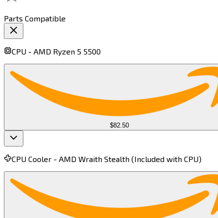
Parts Compatible
CPU -
AMD Ryzen 5 5500​​​​‌ ‍ ​‍​‍‌‍ ‌ ​‍‌‍‍‌‌‍‌ ‌‍‍‌‌‍ ‍​‍​‍​ ‍‍​‍​‍‌ ​ ‌‍​‌‌‍ ‍‌‍‍‌‌ ‌​‌ ‍‌​‍ ‍‌‍‍‌‌‍ ​‍​‍​‍ ​​‍​‍‌‍‍​‌ ​‍‌‍‌‌‌‍‌‍​‍​‍​ ‍‍​‍​‍​‍ ‌‍​‌‌‍‌​‌‍ ‌‌‍‍‌‌‍ ‍​‍ ‌‍‍‌‌‍ ‍‌ ‌​‌‍‌‌‌‍ ‍‌ ‌​​‍ ‌‍‌‌‌‍‌​‌‍‍‌‌ ‌​​‍ ‌‍ ‌‌‍ ‌‍‌​‌‍‌‌​ ‌‌ ​​‌ ​‍‌‍‌‌‌ ​ ‌‍‌‌‌‍ ‍‌ ‌​‌‍​‌‌ ‌​‌‍‍‌‌‍ ‌‍ ‍​ ‍ ‌‍‍‌‌‍‌​​ ‌‌‍‌​‌‍‌‌​ ‌‌​ ​‍​ ‍​​ ​ ​ ‌‍​ ‍‌​‍ ‌‌‍‌‌​ ​ ​ ‌‍‌‍​ ​‍ ‌​ ‌​​ ‌​‌‍‌‌‌‍​‍​‍ ‌‌‍​‍​ ‌ ​ ​‌​ ‌ ​‍ ‌​ ‍‌​ ‍​​ ‍‌​ ​‍​ ‌‌​ ‍‌​ ‌ ​ ‌‍‌‍​‌‌‍‌‍​ ​​​ ​​​ ‍ ‌ ‌​‌ ‍‌‌ ​​‌‍‌‌​ ‌‌‍​ ‌ ​​‌ ‌‌​ ‍ ‌ ​​‌‍​‌‌ ‌​‌‍‍​​ ‌‌‍ ‍‌‍​‌‌‍ ‌‌‍‌‌​ ‌‍​‍‌‍​‌‌ ​ ‌‍‌‌‌‌‌‌‌ ​‍‌‍ ​​ ‌​‍‌‌​ ​‍‌​‌‍‌‍​‌‌‍‌​‌‍ ‌‌‍‍‌‌‍ ‍​‍‌‍‌‍‍‌‌‍‌​​ ‌‌‍‌​‌‍‌‌​ ‌‌​ ​‍​ ‍​​ ​ ​ ‌‍​ ‍‌​‍ ‌‌‍‌‌​ ​ ​ ‌‍‌‍​ ​‍ ‌​ ‌​​ ‌​‌‍‌‌‌‍​‍​‍ ‌‌‍​‍​ ‌ ​ ​‌​ ‌ ​‍ ‌​ ‍‌​ ‍​​ ‍‌​ ​‍​ ‌‌​ ‍‌​ ‌ ​ ‌‍‌‍​‌‌‍‌‍​ ​​​ ​​​‍‌‍‌ ‌​‌ ‍‌‌ ​​‌‍‌‌​ ‌‌‍​ ‌ ​​‌ ‌‌​‍‌‍‌ ​​‌‍​‌‌ ‌​‌‍‍​​ ‌‌‍ ‍‌‍​‌‌‍ ‌‌‍‌‌​‍‌‍‌ ​​‌‍‌‌‌ ​‍‌ ​ ‌ ​​‌‍‌‌‌‍​ ‌ ‌​‌‍‍‌‌ ‌‍‌‍‌‌​ ‌‌ ​​‌ ‌‌‌‍​‍‌‍ ​‌‍‍‌‌ ​ ‌‍‍​‌‍‌‌‌‍‌​​‍​‍‌ ‌
$82.50
CPU Cooler -
AMD Wraith Stealth (Included with CPU)​​​​‌ ‍ ​‍​‍‌‍ ‌ ​‍‌‍‍‌‌‍‌ ‌‍‍‌‌‍ ‍​‍​‍​ ‍‍​‍​‍‌ ​ ‌‍​‌‌‍ ‍‌‍‍‌‌ ‌​‌ ‍‌​‍ ‍‌‍‍‌‌‍ ​‍​‍​‍ ​​‍​‍‌‍‍​‌ ​‍‌‍‌‌‌‍‌‍​‍​‍​ ‍‍​‍​‍​‍ ‌‍​‌‌‍‌​‌‍ ‌‌‍‍‌‌‍ ‍​‍ ‌‍‍‌‌‍ ‍‌ ‌​‌‍‌‌‌‍ ‍‌ ‌​​‍ ‌‍‌‌‌‍‌​‌‍‍‌‌ ‌​​‍ ‌‍ ‌‌‍ ‌‍‌​‌‍‌‌​ ‌‌ ​​‌ ​‍‌‍‌‌‌ ​ ‌‍‌‌‌‍ ‍‌ ‌​‌‍​‌‌ ‌​‌‍‍‌‌‍ ‌‍ ‍​ ‍ ‌‍‍‌‌‍‌​​ ‌‌‍‌​‌‍​ ‌‍​‍​ ‍‌‌‍​‌​ ​‍‌‍‌‍​ ​ ​‍ ‌​ ‌ ​ ‍‌​ ​‌​ ​ ​‍ ‌​ ‌​​ ​ ‌‍​‌‌‍​‌​‍ ‌​ ‍​‌‍​‍​ ‌‌​ ‌ ​‍ ‌‌‍​‌​ ​‌​ ​ ‌‍‌‌‌‍​ ​ ‌‌​ ‌‍​ ​‍​ ‍‌​ ‍‌‌‍​‌​ ‌‍​ ‍ ‌ ‌​‌ ‍‌‌ ​​‌‍‌‌​ ‌‌‍​ ‌ ​​‌ ‌‌‌‍​ ‌‍ ‌‍ ‌‍ ​‌‍‌‌‌ ​‍​ ‍ ‌ ​​‌‍​‌‌ ‌​‌‍‍​​ ‌‌‍ ‍‌‍​‌‌‍ ‌‌‍‌‌​ ‌‍​‍‌‍​‌‌ ​ ‌‍‌‌‌‌‌‌‌ ​‍‌‍ ​​ ‌​‍‌‌​ ​‍‌​‌‍‌‍​‌‌‍‌​‌‍ ‌‌‍‍‌‌‍ ‍​‍‌‍‌‍‍‌‌‍‌​​ ‌‌‍‌​‌‍​ ‌‍​‍​ ‍‌‌‍​‌​ ​‍‌‍‌‍​ ​ ​‍ ‌​ ‌ ​ ‍‌​ ​‌​ ​ ​‍ ‌​ ‌​​ ​ ‌‍​‌‌‍​‌​‍ ‌​ ‍​‌‍​‍​ ‌‌​ ‌ ​‍ ‌‌‍​‌​ ​‌​ ​ ‌‍‌‌‌‍​ ​ ‌‌​ ‌‍​ ​‍​ ‍‌​ ‍‌‌‍​‌​ ‌‍​‍‌‍‌ ‌​‌ ‍‌‌ ​​‌‍‌‌​ ‌‌‍​ ‌ ​​‌ ‌‌‌‍​ ‌‍ ‌‍ ‌‍ ​‌‍‌‌‌ ​‍​‍‌‍‌ ​​‌‍​‌‌ ‌​‌‍‍​​ ‌‌‍ ‍‌‍​‌‌‍ ‌‌‍‌‌​‍‌‍‌ ​​‌‍‌‌‌ ​‍‌ ​ ‌ ​​‌‍‌‌‌‍​ ‌ ‌​‌‍‍‌‌ ‌‍‌‍‌‌​ ‌‌ ​​‌ ‌‌‌‍​‍‌‍ ​‌‍‍‌‌ ​ ‌‍‍​‌‍‌‌‌‍‌​​‍​‍‌ ‌