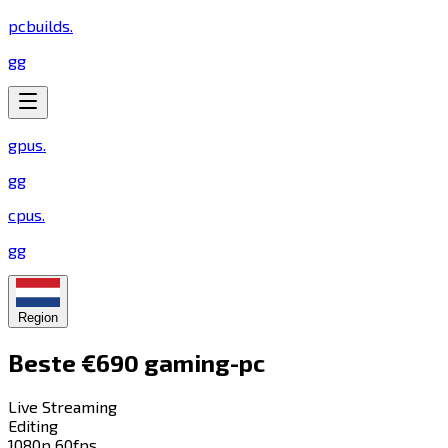
pcbuilds
.
gg
gpus
.
gg
cpus
.
gg
Region
Beste €690 gaming-pc​​​​‌ ‍ ​‍​‍‌‍ ‌ ​‍‌‍‍‌‌‍‌ ‌‍‍‌‌‍ ‍​‍​‍​ ‍‍​‍​‍‌ ​ ‌‍​‌‌‍ ‍‌‍‍‌‌ ‌​‌ ‍‌​‍ ‍‌‍‍‌‌‍ ​‍​‍​‍ ​​‍​‍‌‍‍​‌ ​‍‌‍‌‌‌‍‌‍​‍​‍​ ‍‍​‍​‍​‍ ‌‍​‌‌‍‌​‌‍ ‌‌‍‍‌‌‍ ‍​‍ ‌‍‍‌‌‍ ‍‌ ‌​‌‍‌‌‌‍ ‍‌ ‌​​‍ ‌‍‌‌‌‍‌​‌‍‍‌‌ ‌​​‍ ‌‍ ‌‌‍ ‌‍‌​‌‍‌‌​ ‌‌ ​​‌ ​‍‌‍‌‌‌ ​ ‌‍‌‌‌‍ ‍‌ ‌​‌‍​‌‌ ‌​‌‍‍‌‌‍ ‌‍ ‍​ ‍ ‌‍‍‌‌‍‌​​ ‌​ ‌​​ ‌ ​ ‌ ‌‍​‌​ ​‌​ ‌‍​ ‌​​ ​ ​‍ ‌​ ‍‌​ ​‍‌‍​‍‌‍‌​​‍ ‌​ ‌​​ ‌‍​ ​​​ ​ ​‍ ‌‌‍​‍​ ‍​​ ​‌​ ‌‍​‍ ‌​ ​‌​ ​‌​ ‌‍‌‍‌​​ ‌‌‌‍‌‍‌‍​ ​ ​‍​ ​ ‌‍‌‍​ ‍​​ ‍‌​ ‍ ‌ ‌​‌ ‍‌‌ ​​‌‍‌‌​ ‌‌‍​‍‌ ‌‌‌‍‍‌‌‍ ​‌‍‌​​ ‍ ‌ ​​‌‍​‌‌ ‌​‌‍‍​​ ‌‌‍‍‌​ ​‌​ ‍​‌‍ ‍‌‌ ‌‍ ‍‌‍​‌‌‍ ‌‌‍‌‌​‍‌‌​ ‌‌‌​​‍‌‌ ‌‍‍ ‌‍‌‌‌ ‍‌​‍‌‌​ ​ ‌​‌​​‍‌‌​ ​ ‌​‌​​‍‌‌​ ​‍​ ​‍‌‍ ‍‌‍ ​​‍‌‌​ ​‍​ ​‍​‍‌‌​ ‌‌‌​‌​​‍ ‍‌ ‌‍‌‍​‌‌‍ ​‌ ‌‌‌‍‌‌​ ‌‍​‍‌‍​‌‌ ​ ‌‍‌‌‌‌‌‌‌ ​‍‌‍ ​​ ‌​‍‌‌​ ​‍‌​‌‍‌‍​‌‌‍‌​‌‍ ‌‌‍‍‌‌‍ ‍​‍‌‍‌‍‍‌‌‍‌​​ ‌​ ‌​​ ‌ ​ ‌ ‌‍​‌​ ​‌​ ‌‍​ ‌​​ ​ ​‍ ‌​ ‍‌​ ​‍‌‍​‍‌‍‌​​‍ ‌​ ‌​​ ‌‍​ ​​​ ​ ​‍ ‌‌‍​‍​ ‍​​ ​‌​ ‌‍​‍ ‌​ ​‌​ ​‌​ ‌‍‌‍‌​​ ‌‌‌‍‌‍‌‍​ ​ ​‍​ ​ ‌‍‌‍​ ‍​​ ‍‌​‍‌‍‌ ‌​‌ ‍‌‌ ​​‌‍‌‌​ ‌‌‍​‍‌ ‌‌‌‍‍‌‌‍ ​‌‍‌​​‍‌‍‌ ​​‌‍​‌‌ ‌​‌‍‍​​ ‌‌‍‍‌​ ​‌​ ‍​‌‍ ‍‌‌ ‌‍ ‍‌‍​‌‌‍ ‌‌‍‌‌​‍‌‌​ ‌‌‌​​‍‌‌ ‌‍‍ ‌‍‌‌‌ ‍‌​‍‌‌​ ​ ‌​‌​​‍‌‌​ ​ ‌​‌​​‍‌‌​ ​‍​ ​‍‌‍ ‍‌‍ ​​‍‌‌​ ​‍​ ​‍​‍‌‌​ ‌‌‌​‌​​‍ ‍‌ ‌‍‌‍​‌‌‍ ​‌ ‌‌‌‍‌‌​‍‌‍‌ ​​‌‍‌‌‌ ​‍‌ ​ ‌ ​​‌‍‌‌‌‍​ ‌ ‌​‌‍‍‌‌ ‌‍‌‍‌‌​ ‌‌ ​​‌ ‌‌‌‍​‍‌‍ ​‌‍‍‌‌ ​ ‌‍‍​‌‍‌‌‌‍‌​​‍​‍‌ ‌
Live Streaming​​​​‌ ‍ ​‍​‍‌‍ ‌ ​‍‌‍‍‌‌‍‌ ‌‍‍‌‌‍ ‍​‍​‍​ ‍‍​‍​‍‌ ​ ‌‍​‌‌‍ ‍‌‍‍‌‌ ‌​‌ ‍‌​‍ ‍‌‍‍‌‌‍ ​‍​‍​‍ ​​‍​‍‌‍‍​‌ ​‍‌‍‌‌‌‍‌‍​‍​‍​ ‍‍​‍​‍​‍ ‌‍​‌‌‍‌​‌‍ ‌‌‍‍‌‌‍ ‍​‍ ‌‍‍‌‌‍ ‍‌ ‌​‌‍‌‌‌‍ ‍‌ ‌​​‍ ‌‍‌‌‌‍‌​‌‍‍‌‌ ‌​​‍ ‌‍ ‌‌‍ ‌‍‌​‌‍‌‌​ ‌‌ ​​‌ ​‍‌‍‌‌‌ ​ ‌‍‌‌‌‍ ‍‌ ‌​‌‍​‌‌ ‌​‌‍‍‌‌‍ ‌‍ ‍​ ‍ ‌‍‍‌‌‍‌​​ ‌​ ​‌‌‍​‍​ ‌‍‌‍​‌‌‍​ ​ ​‌‌‍​‍​ ​‍​‍ ‌‌‍‌​​ ‌ ​ ‍​​ ‌‍​‍ ‌​ ‌​​ ‍​‌‍‌‌​ ‍‌​‍ ‌‌‍​‍​ ​‌‌‍‌‌‌‍‌​​‍ ‌​ ​​‌‍​‍​ ‍‌​ ‌ ‌‍​‍‌‍‌​​ ‌ ​ ‌ ​ ​‌‌‍‌​​ ​​‌‍‌​​ ‍ ‌ ‌​‌ ‍‌‌ ​​‌‍‌‌​ ‌‌ ‌​‌‍​‌‌‍‌ ​ ‍ ‌ ​​‌‍​‌‌ ‌​‌‍‍​​ ‌‌‍ ‍‌‍​‌‌‍ ‌‌‍‌‌​ ‌‍​‍‌‍​‌‌ ​ ‌‍‌‌‌‌‌‌‌ ​‍‌‍ ​​ ‌​‍‌‌​ ​‍‌​‌‍‌‍​‌‌‍‌​‌‍ ‌‌‍‍‌‌‍ ‍​‍‌‍‌‍‍‌‌‍‌​​ ‌​ ​‌‌‍​‍​ ‌‍‌‍​‌‌‍​ ​ ​‌‌‍​‍​ ​‍​‍ ‌‌‍‌​​ ‌ ​ ‍​​ ‌‍​‍ ‌​ ‌​​ ‍​‌‍‌‌​ ‍‌​‍ ‌‌‍​‍​ ​‌‌‍‌‌‌‍‌​​‍ ‌​ ​​‌‍​‍​ ‍‌​ ‌ ‌‍​‍‌‍‌​​ ‌ ​ ‌ ​ ​‌‌‍‌​​ ​​‌‍‌​​‍‌‍‌ ‌​‌ ‍‌‌ ​​‌‍‌‌​ ‌‌ ‌​‌‍​‌‌‍‌ ​‍‌‍‌ ​​‌‍​‌‌ ‌​‌‍‍​​ ‌‌‍ ‍‌‍​‌‌‍ ‌‌‍‌‌​‍‌‍‌ ​​‌‍‌‌‌ ​‍‌ ​ ‌ ​​‌‍‌‌‌‍​ ‌ ‌​‌‍‍‌‌ ‌‍‌‍‌‌​ ‌‌ ​​‌ ‌‌‌‍​‍‌‍ ​‌‍‍‌‌ ​ ‌‍‍​‌‍‌‌‌‍‌​​‍​‍‌ ‌
Editing​​​​‌ ‍ ​‍​‍‌‍ ‌ ​‍‌‍‍‌‌‍‌ ‌‍‍‌‌‍ ‍​‍​‍​ ‍‍​‍​‍‌ ​ ‌‍​‌‌‍ ‍‌‍‍‌‌ ‌​‌ ‍‌​‍ ‍‌‍‍‌‌‍ ​‍​‍​‍ ​​‍​‍‌‍‍​‌ ​‍‌‍‌‌‌‍‌‍​‍​‍​ ‍‍​‍​‍​‍ ‌‍​‌‌‍‌​‌‍ ‌‌‍‍‌‌‍ ‍​‍ ‌‍‍‌‌‍ ‍‌ ‌​‌‍‌‌‌‍ ‍‌ ‌​​‍ ‌‍‌‌‌‍‌​‌‍‍‌‌ ‌​​‍ ‌‍ ‌‌‍ ‌‍‌​‌‍‌‌​ ‌‌ ​​‌ ​‍‌‍‌‌‌ ​ ‌‍‌‌‌‍ ‍‌ ‌​‌‍​‌‌ ‌​‌‍‍‌‌‍ ‌‍ ‍​ ‍ ‌‍‍‌‌‍‌​​ ‌‌‍‌​​ ‌ ‌‍​‍‌‍‌​​ ​‌‌‍​ ​ ‌‍​ ‌​​‍ ‌​ ​‍​ ‌ ​ ‌​​ ‍‌​‍ ‌​ ‌​​ ​‍​ ​ ​ ‍‌​‍ ‌​ ‍​​ ​​​ ‌​‌‍‌‍​‍ ‌​ ‌‍‌‍‌‍‌‍​ ​ ‌‌​ ‌‌‌‍‌​​ ​‌​ ‌ ‌‍​‍‌‍​‍‌‍‌‌​ ​‌​ ‍ ‌ ‌​‌ ‍‌‌ ​​‌‍‌‌​ ‌‌ ‌​‌‍​‌‌‍‌ ​ ‍ ‌ ​​‌‍​‌‌ ‌​‌‍‍​​ ‌‌‍ ‍‌‍​‌‌‍ ‌‌‍‌‌​ ‌‍​‍‌‍​‌‌ ​ ‌‍‌‌‌‌‌‌‌ ​‍‌‍ ​​ ‌​‍‌‌​ ​‍‌​‌‍‌‍​‌‌‍‌​‌‍ ‌‌‍‍‌‌‍ ‍​‍‌‍‌‍‍‌‌‍‌​​ ‌‌‍‌​​ ‌ ‌‍​‍‌‍‌​​ ​‌‌‍​ ​ ‌‍​ ‌​​‍ ‌​ ​‍​ ‌ ​ ‌​​ ‍‌​‍ ‌​ ‌​​ ​‍​ ​ ​ ‍‌​‍ ‌​ ‍​​ ​​​ ‌​‌‍‌‍​‍ ‌​ ‌‍‌‍‌‍‌‍​ ​ ‌‌​ ‌‌‌‍‌​​ ​‌​ ‌ ‌‍​‍‌‍​‍‌‍‌‌​ ​‌​‍‌‍‌ ‌​‌ ‍‌‌ ​​‌‍‌‌​ ‌‌ ‌​‌‍​‌‌‍‌ ​‍‌‍‌ ​​‌‍​‌‌ ‌​‌‍‍​​ ‌‌‍ ‍‌‍​‌‌‍ ‌‌‍‌‌​‍‌‍‌ ​​‌‍‌‌‌ ​‍‌ ​ ‌ ​​‌‍‌‌‌‍​ ‌ ‌​‌‍‍‌‌ ‌‍‌‍‌‌​ ‌‌ ​​‌ ‌‌‌‍​‍‌‍ ​‌‍‍‌‌ ​ ‌‍‍​‌‍‌‌‌‍‌​​‍​‍‌ ‌
1080p 60fps​​​​‌ ‍ ​‍​‍‌‍ ‌ ​‍‌‍‍‌‌‍‌ ‌‍‍‌‌‍ ‍​‍​‍​ ‍‍​‍​‍‌ ​ ‌‍​‌‌‍ ‍‌‍‍‌‌ ‌​‌ ‍‌​‍ ‍‌‍‍‌‌‍ ​‍​‍​‍ ​​‍​‍‌‍‍​‌ ​‍‌‍‌‌‌‍‌‍​‍​‍​ ‍‍​‍​‍​‍ ‌‍​‌‌‍‌​‌‍ ‌‌‍‍‌‌‍ ‍​‍ ‌‍‍‌‌‍ ‍‌ ‌​‌‍‌‌‌‍ ‍‌ ‌​​‍ ‌‍‌‌‌‍‌​‌‍‍‌‌ ‌​​‍ ‌‍ ‌‌‍ ‌‍‌​‌‍‌‌​ ‌‌ ​​‌ ​‍‌‍‌‌‌ ​ ‌‍‌‌‌‍ ‍‌ ‌​‌‍​‌‌ ‌​‌‍‍‌‌‍ ‌‍ ‍​ ‍ ‌‍‍‌‌‍‌​​ ‌‌‍‌‌​ ​‍​ ‌‍​ ‌​‌‍‌‌‌‍​‌​ ‌‍​ ​‍​‍ ‌​ ‌​‌‍‌‍​ ​​‌‍‌‌​‍ ‌​ ‌​‌‍‌‌​ ​​​ ‍‌​‍ ‌​ ‍‌​ ‍‌‌‍​‌​ ‌ ​‍ ‌​ ‌ ‌‍​‌​ ‌‌​ ‌ ​ ‌‍​ ​‌​ ​‍‌‍​‍‌‍​‌​ ​​​ ​​​ ​‌​ ‍ ‌ ‌​‌ ‍‌‌ ​​‌‍‌‌​ ‌‌ ​​‌‍‌‌‌ ​‍‌‍‌‍‌‍ ‌ ​‍‌‍ ‌‌‍​‌‌‍ ‍‌‍​ ‌‍‌‌​ ‍ ‌ ​​‌‍​‌‌ ‌​‌‍‍​​ ‌‌‍ ‍‌‍​‌‌‍ ‌‌‍‌‌​ ‌‍​‍‌‍​‌‌ ​ ‌‍‌‌‌‌‌‌‌ ​‍‌‍ ​​ ‌​‍‌‌​ ​‍‌​‌‍‌‍​‌‌‍‌​‌‍ ‌‌‍‍‌‌‍ ‍​‍‌‍‌‍‍‌‌‍‌​​ ‌‌‍‌‌​ ​‍​ ‌‍​ ‌​‌‍‌‌‌‍​‌​ ‌‍​ ​‍​‍ ‌​ ‌​‌‍‌‍​ ​​‌‍‌‌​‍ ‌​ ‌​‌‍‌‌​ ​​​ ‍‌​‍ ‌​ ‍‌​ ‍‌‌‍​‌​ ‌ ​‍ ‌​ ‌ ‌‍​‌​ ‌‌​ ‌ ​ ‌‍​ ​‌​ ​‍‌‍​‍‌‍​‌​ ​​​ ​​​ ​‌​‍‌‍‌ ‌​‌ ‍‌‌ ​​‌‍‌‌​ ‌‌ ​​‌‍‌‌‌ ​‍‌‍‌‍‌‍ ‌ ​‍‌‍ ‌‌‍​‌‌‍ ‍‌‍​ ‌‍‌‌​‍‌‍‌ ​​‌‍​‌‌ ‌​‌‍‍​​ ‌‌‍ ‍‌‍​‌‌‍ ‌‌‍‌‌​‍‌‍‌ ​​‌‍‌‌‌ ​‍‌ ​ ‌ ​​‌‍‌‌‌‍​ ‌ ‌​‌‍‍‌‌ ‌‍‌‍‌‌​ ‌‌ ​​‌ ‌‌‌‍​‍‌‍ ​‌‍‍‌‌ ​ ‌‍‍​‌‍‌‌‌‍‌​​‍​‍‌ ‌