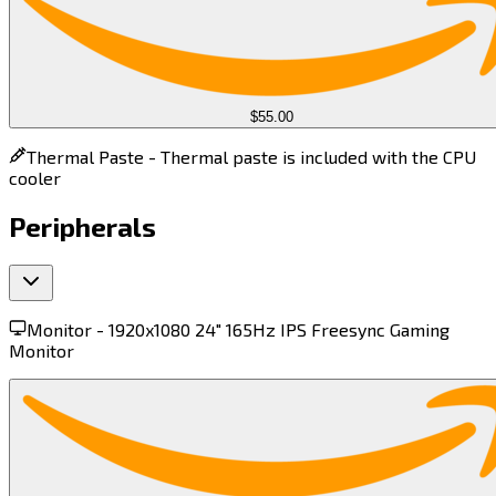
$55.00
Thermal Paste -
Thermal paste is included with the CPU
cooler
Peripherals
Monitor -
1920x1080 24" 165Hz IPS Freesync Gaming
Monitor​​​​‌ ‍ ​‍​‍‌‍ ‌ ​‍‌‍‍‌‌‍‌ ‌‍‍‌‌‍ ‍​‍​‍​ ‍‍​‍​‍‌ ​ ‌‍​‌‌‍ ‍‌‍‍‌‌ ‌​‌ ‍‌​‍ ‍‌‍‍‌‌‍ ​‍​‍​‍ ​​‍​‍‌‍‍​‌ ​‍‌‍‌‌‌‍‌‍​‍​‍​ ‍‍​‍​‍​‍ ‌‍​‌‌‍‌​‌‍ ‌‌‍‍‌‌‍ ‍​‍ ‌‍‍‌‌‍ ‍‌ ‌​‌‍‌‌‌‍ ‍‌ ‌​​‍ ‌‍‌‌‌‍‌​‌‍‍‌‌ ‌​​‍ ‌‍ ‌‌‍ ‌‍‌​‌‍‌‌​ ‌‌ ​​‌ ​‍‌‍‌‌‌ ​ ‌‍‌‌‌‍ ‍‌ ‌​‌‍​‌‌ ‌​‌‍‍‌‌‍ ‌‍ ‍​ ‍ ‌‍‍‌‌‍‌​​ ‌​ ‍​‌‍‌​‌‍​‍​ ‌‌​ ‌‌​ ‌‌​ ​‍​ ​​​‍ ‌‌‍‌‌‌‍‌‍​ ​ ​ ​‍​‍ ‌​ ‌​‌‍​ ‌‍‌‍​ ​ ​‍ ‌​ ‍‌​ ​ ​ ​​‌‍​‌​‍ ‌​ ‌​​ ​​​ ‌‌​ ​​​ ‍​‌‍​‌​ ‌‌​ ‌​​ ​‌​ ‍‌‌‍‌‌‌‍​ ​ ‍ ‌ ‌​‌ ‍‌‌ ​​‌‍‌‌​ ‌‌‍ ‌‌‍ ‌‍ ‍‌‍‍‌‌ ‌​‌‍ ‌ ​‍​ ‍ ‌ ​​‌‍​‌‌ ‌​‌‍‍​​ ‌‌‍ ‍‌‍​‌‌‍ ‌‌‍‌‌​ ‌‍​‍‌‍​‌‌ ​ ‌‍‌‌‌‌‌‌‌ ​‍‌‍ ​​ ‌​‍‌‌​ ​‍‌​‌‍‌‍​‌‌‍‌​‌‍ ‌‌‍‍‌‌‍ ‍​‍‌‍‌‍‍‌‌‍‌​​ ‌​ ‍​‌‍‌​‌‍​‍​ ‌‌​ ‌‌​ ‌‌​ ​‍​ ​​​‍ ‌‌‍‌‌‌‍‌‍​ ​ ​ ​‍​‍ ‌​ ‌​‌‍​ ‌‍‌‍​ ​ ​‍ ‌​ ‍‌​ ​ ​ ​​‌‍​‌​‍ ‌​ ‌​​ ​​​ ‌‌​ ​​​ ‍​‌‍​‌​ ‌‌​ ‌​​ ​‌​ ‍‌‌‍‌‌‌‍​ ​‍‌‍‌ ‌​‌ ‍‌‌ ​​‌‍‌‌​ ‌‌‍ ‌‌‍ ‌‍ ‍‌‍‍‌‌ ‌​‌‍ ‌ ​‍​‍‌‍‌ ​​‌‍​‌‌ ‌​‌‍‍​​ ‌‌‍ ‍‌‍​‌‌‍ ‌‌‍‌‌​‍‌‍‌ ​​‌‍‌‌‌ ​‍‌ ​ ‌ ​​‌‍‌‌‌‍​ ‌ ‌​‌‍‍‌‌ ‌‍‌‍‌‌​ ‌‌ ​​‌ ‌‌‌‍​‍‌‍ ​‌‍‍‌‌ ​ ‌‍‍​‌‍‌‌‌‍‌​​‍​‍‌ ‌