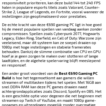
responsiviteit prioriteren, kan deze build 144 tot 240 FPS
halen in populaire esports titels zoals ​​​​‌ ‍ ​‍​‍‌‍ ‌ ​‍‌‍‍‌‌‍‌ ‌‍‍‌‌‍ ‍​‍​‍​ ‍‍​‍​‍‌ ​ ‌‍​‌‌‍ ‍‌‍‍‌‌ ‌​‌ ‍‌​‍ ‍‌‍‍‌‌‍ ​‍​‍​‍ ​​‍​‍‌‍‍​‌ ​‍‌‍‌‌‌‍‌‍​‍​‍​ ‍‍​‍​‍​‍ ‌‍​‌‌‍‌​‌‍ ‌‌‍‍‌‌‍ ‍​‍ ‌‍‍‌‌‍ ‍‌ ‌​‌‍‌‌‌‍ ‍‌ ‌​​‍ ‌‍‌‌‌‍‌​‌‍‍‌‌ ‌​​‍ ‌‍ ‌‌‍ ‌‍‌​‌‍‌‌​ ‌‌ ​​‌ ​‍‌‍‌‌‌ ​ ‌‍‌‌‌‍ ‍‌ ‌​‌‍​‌‌ ‌​‌‍‍‌‌‍ ‌‍ ‍​ ‍ ‌‍‍‌‌‍‌​​ ‌​ ‌​​ ‌ ​ ‌ ‌‍​‌​ ​‌​ ‌‍​ ‌​​ ​ ​‍ ‌​ ‍‌​ ​‍‌‍​‍‌‍‌​​‍ ‌​ ‌​​ ‌‍​ ​​​ ​ ​‍ ‌‌‍​‍​ ‍​​ ​‌​ ‌‍​‍ ‌​ ​‌​ ​‌​ ‌‍‌‍‌​​ ‌‌‌‍‌‍‌‍​ ​ ​‍​ ​ ‌‍‌‍​ ‍​​ ‍‌​ ‍ ‌ ‌​‌ ‍‌‌ ​​‌‍‌‌​ ‌‌‍​‍‌ ‌‌‌‍‍‌‌‍ ​‌‍‌​​ ‍ ‌ ​​‌‍​‌‌ ‌​‌‍‍​​ ‌‌‍‍‌​ ​‌​ ‍​‌‍ ‍‌‌ ‌‍ ​‌‍ ‌‍ ‍‌‍‌ ‌‌ ‌‍‌​‌‍‌‌‌ ​ ‌‍​ ​‍‌‌​ ‌‌‌​​‍‌‌ ‌‍‍ ‌‍‌‌‌ ‍‌​‍‌‌​ ​ ‌​‌​​‍‌‌​ ​ ‌​‌​​‍‌‌​ ​‍​ ​‍‌‍ ‍‌‍ ​​‍‌‌​ ​‍​ ​‍​‍‌‌​ ‌‌‌​‌​​‍ ‍‌ ‌‍‌‍​‌‌‍ ​‌ ‌‌‌‍‌‌​‍‌‌​ ‌‌‌​​‍‌‌ ‌‍‍ ‌‍‌‌‌ ‍‌​‍‌‌​ ​ ‌​‌​​‍‌‌​ ​ ‌​‌​​‍‌‌​ ​‍​ ​‍​ ‌‍​ ‌ ​ ​ ​ ‌‌​ ​ ​ ‍‌​ ​​​ ‌‍​ ‍‌​ ‍‌‌‍‌​​ ​‌​‍‌‌​ ​‍​ ​‍​‍‌‌​ ‌‌‌​‌​​‍ ‍‌‍​ ‌‍‍​‌‍‍‌‌‍ ​‌‍‌​‌ ​‍‌‍‌‌‌‍ ‍​‍‌‌​ ‌‌‌​​‍‌‌ ‌‍‍ ‌‍‌‌‌ ‍‌​‍‌‌​ ​ ‌​‌​​‍‌‌​ ​ ‌​‌​​‍‌‌​ ​‍​ ​‍‌‍​‍​ ‌​​ ‌‍‌‍​ ​ ‌‌‌‍‌‌‌‍‌‍​ ​‌​ ​ ​ ​​‌‍​ ​ ‌‍​‍‌‌​ ​‍​ ​‍​‍‌‌​ ‌‌‌​‌​​‍ ‍‌ ‌​‌‍‌‌‌ ‍​‌ ‌​​ ‌‍​‍‌‍​‌‌ ​ ‌‍‌‌‌‌‌‌‌ ​‍‌‍ ​​ ‌​‍‌‌​ ​‍‌​‌‍‌‍​‌‌‍‌​‌‍ ‌‌‍‍‌‌‍ ‍​‍‌‍‌‍‍‌‌‍‌​​ ‌​ ‌​​ ‌ ​ ‌ ‌‍​‌​ ​‌​ ‌‍​ ‌​​ ​ ​‍ ‌​ ‍‌​ ​‍‌‍​‍‌‍‌​​‍ ‌​ ‌​​ ‌‍​ ​​​ ​ ​‍ ‌‌‍​‍​ ‍​​ ​‌​ ‌‍​‍ ‌​ ​‌​ ​‌​ ‌‍‌‍‌​​ ‌‌‌‍‌‍‌‍​ ​ ​‍​ ​ ‌‍‌‍​ ‍​​ ‍‌​‍‌‍‌ ‌​‌ ‍‌‌ ​​‌‍‌‌​ ‌‌‍​‍‌ ‌‌‌‍‍‌‌‍ ​‌‍‌​​‍‌‍‌ ​​‌‍​‌‌ ‌​‌‍‍​​ ‌‌‍‍‌​ ​‌​ ‍​‌‍ ‍‌‌ ‌‍ ​‌‍ ‌‍ ‍‌‍‌ ‌‌ ‌‍‌​‌‍‌‌‌ ​ ‌‍​ ​‍‌‌​ ‌‌‌​​‍‌‌ ‌‍‍ ‌‍‌‌‌ ‍‌​‍‌‌​ ​ ‌​‌​​‍‌‌​ ​ ‌​‌​​‍‌‌​ ​‍​ ​‍‌‍ ‍‌‍ ​​‍‌‌​ ​‍​ ​‍​‍‌‌​ ‌‌‌​‌​​‍ ‍‌ ‌‍‌‍​‌‌‍ ​‌ ‌‌‌‍‌‌​‍‌‌​ ‌‌‌​​‍‌‌ ‌‍‍ ‌‍‌‌‌ ‍‌​‍‌‌​ ​ ‌​‌​​‍‌‌​ ​ ‌​‌​​‍‌‌​ ​‍​ ​‍​ ‌‍​ ‌ ​ ​ ​ ‌‌​ ​ ​ ‍‌​ ​​​ ‌‍​ ‍‌​ ‍‌‌‍‌​​ ​‌​‍‌‌​ ​‍​ ​‍​‍‌‌​ ‌‌‌​‌​​‍ ‍‌‍​ ‌‍‍​‌‍‍‌‌‍ ​‌‍‌​‌ ​‍‌‍‌‌‌‍ ‍​‍‌‌​ ‌‌‌​​‍‌‌ ‌‍‍ ‌‍‌‌‌ ‍‌​‍‌‌​ ​ ‌​‌​​‍‌‌​ ​ ‌​‌​​‍‌‌​ ​‍​ ​‍‌‍​‍​ ‌​​ ‌‍‌‍​ ​ ‌‌‌‍‌‌‌‍‌‍​ ​‌​ ​ ​ ​​‌‍​ ​ ‌‍​‍‌‌​ ​‍​ ​‍​‍‌‌​ ‌‌‌​‌​​‍ ‍‌ ‌​‌‍‌‌‌ ‍​‌ ‌​​‍‌‍‌ ​​‌‍‌‌‌ ​‍‌ ​ ‌ ​​‌‍‌‌‌‍​ ‌ ‌​‌‍‍‌‌ ‌‍‌‍‌‌​ ‌‌ ​​‌ ‌‌‌‍​‍‌‍ ​‌‍‍‌‌ ​ ‌‍‍​‌‍‌‌‌‍‌​​‍​‍‌ ‌
Valorant​​​​‌ ‍ ​‍​‍‌‍ ‌ ​‍‌‍‍‌‌‍‌ ‌‍‍‌‌‍ ‍​‍​‍​ ‍‍​‍​‍‌ ​ ‌‍​‌‌‍ ‍‌‍‍‌‌ ‌​‌ ‍‌​‍ ‍‌‍‍‌‌‍ ​‍​‍​‍ ​​‍​‍‌‍‍​‌ ​‍‌‍‌‌‌‍‌‍​‍​‍​ ‍‍​‍​‍​‍ ‌‍​‌‌‍‌​‌‍ ‌‌‍‍‌‌‍ ‍​‍ ‌‍‍‌‌‍ ‍‌ ‌​‌‍‌‌‌‍ ‍‌ ‌​​‍ ‌‍‌‌‌‍‌​‌‍‍‌‌ ‌​​‍ ‌‍ ‌‌‍ ‌‍‌​‌‍‌‌​ ‌‌ ​​‌ ​‍‌‍‌‌‌ ​ ‌‍‌‌‌‍ ‍‌ ‌​‌‍​‌‌ ‌​‌‍‍‌‌‍ ‌‍ ‍​ ‍ ‌‍‍‌‌‍‌​​ ‌​ ‌​​ ‌ ​ ‌ ‌‍​‌​ ​‌​ ‌‍​ ‌​​ ​ ​‍ ‌​ ‍‌​ ​‍‌‍​‍‌‍‌​​‍ ‌​ ‌​​ ‌‍​ ​​​ ​ ​‍ ‌‌‍​‍​ ‍​​ ​‌​ ‌‍​‍ ‌​ ​‌​ ​‌​ ‌‍‌‍‌​​ ‌‌‌‍‌‍‌‍​ ​ ​‍​ ​ ‌‍‌‍​ ‍​​ ‍‌​ ‍ ‌ ‌​‌ ‍‌‌ ​​‌‍‌‌​ ‌‌‍​‍‌ ‌‌‌‍‍‌‌‍ ​‌‍‌​​ ‍ ‌ ​​‌‍​‌‌ ‌​‌‍‍​​ ‌‌‍‍‌​ ​‌​ ‍​‌‍ ‍‌‌ ‌‍ ​‌‍ ‌‍ ‍‌‍‌ ‌‌ ‌‍‌​‌‍‌‌‌ ​ ‌‍​ ​‍‌‌​ ‌‌‌​​‍‌‌ ‌‍‍ ‌‍‌‌‌ ‍‌​‍‌‌​ ​ ‌​‌​​‍‌‌​ ​ ‌​‌​​‍‌‌​ ​‍​ ​‍‌‍ ‍‌‍ ​​‍‌‌​ ​‍​ ​‍​‍‌‌​ ‌‌‌​‌​​‍ ‍‌ ‌‍‌‍​‌‌‍ ​‌ ‌‌‌‍‌‌​‍‌‌​ ‌‌‌​​‍‌‌ ‌‍‍ ‌‍‌‌‌ ‍‌​‍‌‌​ ​ ‌​‌​​‍‌‌​ ​ ‌​‌​​‍‌‌​ ​‍​ ​‍​ ‌‍​ ‌ ​ ​ ​ ‌‌​ ​ ​ ‍‌​ ​​​ ‌‍​ ‍‌​ ‍‌‌‍‌​​ ​‌​‍‌‌​ ​‍​ ​‍​‍‌‌​ ‌‌‌​‌​​‍ ‍‌‍​ ‌‍‍​‌‍‍‌‌‍ ​‌‍‌​‌ ​‍‌‍‌‌‌‍ ‍​‍‌‌​ ‌‌‌​​‍‌‌ ‌‍‍ ‌‍‌‌‌ ‍‌​‍‌‌​ ​ ‌​‌​​‍‌‌​ ​ ‌​‌​​‍‌‌​ ​‍​ ​‍‌‍​‍​ ​​‌‍​‌​ ‌‍​ ‌‍‌‍‌‍​ ​‌​ ‌ ​ ‌​​ ‍​‌‍​ ‌‍‌‍​‍‌‌​ ​‍​ ​‍​‍‌‌​ ‌‌‌​‌​​‍ ‍‌ ‌​‌‍‌‌‌ ‍​‌ ‌​​ ‌‍​‍‌‍​‌‌ ​ ‌‍‌‌‌‌‌‌‌ ​‍‌‍ ​​ ‌​‍‌‌​ ​‍‌​‌‍‌‍​‌‌‍‌​‌‍ ‌‌‍‍‌‌‍ ‍​‍‌‍‌‍‍‌‌‍‌​​ ‌​ ‌​​ ‌ ​ ‌ ‌‍​‌​ ​‌​ ‌‍​ ‌​​ ​ ​‍ ‌​ ‍‌​ ​‍‌‍​‍‌‍‌​​‍ ‌​ ‌​​ ‌‍​ ​​​ ​ ​‍ ‌‌‍​‍​ ‍​​ ​‌​ ‌‍​‍ ‌​ ​‌​ ​‌​ ‌‍‌‍‌​​ ‌‌‌‍‌‍‌‍​ ​ ​‍​ ​ ‌‍‌‍​ ‍​​ ‍‌​‍‌‍‌ ‌​‌ ‍‌‌ ​​‌‍‌‌​ ‌‌‍​‍‌ ‌‌‌‍‍‌‌‍ ​‌‍‌​​‍‌‍‌ ​​‌‍​‌‌ ‌​‌‍‍​​ ‌‌‍‍‌​ ​‌​ ‍​‌‍ ‍‌‌ ‌‍ ​‌‍ ‌‍ ‍‌‍‌ ‌‌ ‌‍‌​‌‍‌‌‌ ​ ‌‍​ ​‍‌‌​ ‌‌‌​​‍‌‌ ‌‍‍ ‌‍‌‌‌ ‍‌​‍‌‌​ ​ ‌​‌​​‍‌‌​ ​ ‌​‌​​‍‌‌​ ​‍​ ​‍‌‍ ‍‌‍ ​​‍‌‌​ ​‍​ ​‍​‍‌‌​ ‌‌‌​‌​​‍ ‍‌ ‌‍‌‍​‌‌‍ ​‌ ‌‌‌‍‌‌​‍‌‌​ ‌‌‌​​‍‌‌ ‌‍‍ ‌‍‌‌‌ ‍‌​‍‌‌​ ​ ‌​‌​​‍‌‌​ ​ ‌​‌​​‍‌‌​ ​‍​ ​‍​ ‌‍​ ‌ ​ ​ ​ ‌‌​ ​ ​ ‍‌​ ​​​ ‌‍​ ‍‌​ ‍‌‌‍‌​​ ​‌​‍‌‌​ ​‍​ ​‍​‍‌‌​ ‌‌‌​‌​​‍ ‍‌‍​ ‌‍‍​‌‍‍‌‌‍ ​‌‍‌​‌ ​‍‌‍‌‌‌‍ ‍​‍‌‌​ ‌‌‌​​‍‌‌ ‌‍‍ ‌‍‌‌‌ ‍‌​‍‌‌​ ​ ‌​‌​​‍‌‌​ ​ ‌​‌​​‍‌‌​ ​‍​ ​‍‌‍​‍​ ​​‌‍​‌​ ‌‍​ ‌‍‌‍‌‍​ ​‌​ ‌ ​ ‌​​ ‍​‌‍​ ‌‍‌‍​‍‌‌​ ​‍​ ​‍​‍‌‌​ ‌‌‌​‌​​‍ ‍‌ ‌​‌‍‌‌‌ ‍​‌ ‌​​‍‌‍‌ ​​‌‍‌‌‌ ​‍‌ ​ ‌ ​​‌‍‌‌‌‍​ ‌ ‌​‌‍‍‌‌ ‌‍‌‍‌‌​ ‌‌ ​​‌ ‌‌‌‍​‍‌‍ ​‌‍‍‌‌ ​ ‌‍‍​‌‍‌‌‌‍‌​​‍​‍‌ ‌
, ​​​​‌ ‍ ​‍​‍‌‍ ‌ ​‍‌‍‍‌‌‍‌ ‌‍‍‌‌‍ ‍​‍​‍​ ‍‍​‍​‍‌ ​ ‌‍​‌‌‍ ‍‌‍‍‌‌ ‌​‌ ‍‌​‍ ‍‌‍‍‌‌‍ ​‍​‍​‍ ​​‍​‍‌‍‍​‌ ​‍‌‍‌‌‌‍‌‍​‍​‍​ ‍‍​‍​‍​‍ ‌‍​‌‌‍‌​‌‍ ‌‌‍‍‌‌‍ ‍​‍ ‌‍‍‌‌‍ ‍‌ ‌​‌‍‌‌‌‍ ‍‌ ‌​​‍ ‌‍‌‌‌‍‌​‌‍‍‌‌ ‌​​‍ ‌‍ ‌‌‍ ‌‍‌​‌‍‌‌​ ‌‌ ​​‌ ​‍‌‍‌‌‌ ​ ‌‍‌‌‌‍ ‍‌ ‌​‌‍​‌‌ ‌​‌‍‍‌‌‍ ‌‍ ‍​ ‍ ‌‍‍‌‌‍‌​​ ‌​ ‌​​ ‌ ​ ‌ ‌‍​‌​ ​‌​ ‌‍​ ‌​​ ​ ​‍ ‌​ ‍‌​ ​‍‌‍​‍‌‍‌​​‍ ‌​ ‌​​ ‌‍​ ​​​ ​ ​‍ ‌‌‍​‍​ ‍​​ ​‌​ ‌‍​‍ ‌​ ​‌​ ​‌​ ‌‍‌‍‌​​ ‌‌‌‍‌‍‌‍​ ​ ​‍​ ​ ‌‍‌‍​ ‍​​ ‍‌​ ‍ ‌ ‌​‌ ‍‌‌ ​​‌‍‌‌​ ‌‌‍​‍‌ ‌‌‌‍‍‌‌‍ ​‌‍‌​​ ‍ ‌ ​​‌‍​‌‌ ‌​‌‍‍​​ ‌‌‍‍‌​ ​‌​ ‍​‌‍ ‍‌‌ ‌‍ ​‌‍ ‌‍ ‍‌‍‌ ‌‌ ‌‍‌​‌‍‌‌‌ ​ ‌‍​ ​‍‌‌​ ‌‌‌​​‍‌‌ ‌‍‍ ‌‍‌‌‌ ‍‌​‍‌‌​ ​ ‌​‌​​‍‌‌​ ​ ‌​‌​​‍‌‌​ ​‍​ ​‍‌‍ ‍‌‍ ​​‍‌‌​ ​‍​ ​‍​‍‌‌​ ‌‌‌​‌​​‍ ‍‌ ‌‍‌‍​‌‌‍ ​‌ ‌‌‌‍‌‌​‍‌‌​ ‌‌‌​​‍‌‌ ‌‍‍ ‌‍‌‌‌ ‍‌​‍‌‌​ ​ ‌​‌​​‍‌‌​ ​ ‌​‌​​‍‌‌​ ​‍​ ​‍​ ‌‍​ ‌ ​ ​ ​ ‌‌​ ​ ​ ‍‌​ ​​​ ‌‍​ ‍‌​ ‍‌‌‍‌​​ ​‌​‍‌‌​ ​‍​ ​‍​‍‌‌​ ‌‌‌​‌​​‍ ‍‌‍​ ‌‍‍​‌‍‍‌‌‍ ​‌‍‌​‌ ​‍‌‍‌‌‌‍ ‍​‍‌‌​ ‌‌‌​​‍‌‌ ‌‍‍ ‌‍‌‌‌ ‍‌​‍‌‌​ ​ ‌​‌​​‍‌‌​ ​ ‌​‌​​‍‌‌​ ​‍​ ​‍​ ‍‌​ ​‍‌‍‌‍​ ​‌​ ‌‌​ ‌‍‌‍​ ​ ​‍​ ‌‌‌‍‌‌​ ​‌‌‍‌‌​‍‌‌​ ​‍​ ​‍​‍‌‌​ ‌‌‌​‌​​‍ ‍‌ ‌​‌‍‌‌‌ ‍​‌ ‌​​ ‌‍​‍‌‍​‌‌ ​ ‌‍‌‌‌‌‌‌‌ ​‍‌‍ ​​ ‌​‍‌‌​ ​‍‌​‌‍‌‍​‌‌‍‌​‌‍ ‌‌‍‍‌‌‍ ‍​‍‌‍‌‍‍‌‌‍‌​​ ‌​ ‌​​ ‌ ​ ‌ ‌‍​‌​ ​‌​ ‌‍​ ‌​​ ​ ​‍ ‌​ ‍‌​ ​‍‌‍​‍‌‍‌​​‍ ‌​ ‌​​ ‌‍​ ​​​ ​ ​‍ ‌‌‍​‍​ ‍​​ ​‌​ ‌‍​‍ ‌​ ​‌​ ​‌​ ‌‍‌‍‌​​ ‌‌‌‍‌‍‌‍​ ​ ​‍​ ​ ‌‍‌‍​ ‍​​ ‍‌​‍‌‍‌ ‌​‌ ‍‌‌ ​​‌‍‌‌​ ‌‌‍​‍‌ ‌‌‌‍‍‌‌‍ ​‌‍‌​​‍‌‍‌ ​​‌‍​‌‌ ‌​‌‍‍​​ ‌‌‍‍‌​ ​‌​ ‍​‌‍ ‍‌‌ ‌‍ ​‌‍ ‌‍ ‍‌‍‌ ‌‌ ‌‍‌​‌‍‌‌‌ ​ ‌‍​ ​‍‌‌​ ‌‌‌​​‍‌‌ ‌‍‍ ‌‍‌‌‌ ‍‌​‍‌‌​ ​ ‌​‌​​‍‌‌​ ​ ‌​‌​​‍‌‌​ ​‍​ ​‍‌‍ ‍‌‍ ​​‍‌‌​ ​‍​ ​‍​‍‌‌​ ‌‌‌​‌​​‍ ‍‌ ‌‍‌‍​‌‌‍ ​‌ ‌‌‌‍‌‌​‍‌‌​ ‌‌‌​​‍‌‌ ‌‍‍ ‌‍‌‌‌ ‍‌​‍‌‌​ ​ ‌​‌​​‍‌‌​ ​ ‌​‌​​‍‌‌​ ​‍​ ​‍​ ‌‍​ ‌ ​ ​ ​ ‌‌​ ​ ​ ‍‌​ ​​​ ‌‍​ ‍‌​ ‍‌‌‍‌​​ ​‌​‍‌‌​ ​‍​ ​‍​‍‌‌​ ‌‌‌​‌​​‍ ‍‌‍​ ‌‍‍​‌‍‍‌‌‍ ​‌‍‌​‌ ​‍‌‍‌‌‌‍ ‍​‍‌‌​ ‌‌‌​​‍‌‌ ‌‍‍ ‌‍‌‌‌ ‍‌​‍‌‌​ ​ ‌​‌​​‍‌‌​ ​ ‌​‌​​‍‌‌​ ​‍​ ​‍​ ‍‌​ ​‍‌‍‌‍​ ​‌​ ‌‌​ ‌‍‌‍​ ​ ​‍​ ‌‌‌‍‌‌​ ​‌‌‍‌‌​‍‌‌​ ​‍​ ​‍​‍‌‌​ ‌‌‌​‌​​‍ ‍‌ ‌​‌‍‌‌‌ ‍​‌ ‌​​‍‌‍‌ ​​‌‍‌‌‌ ​‍‌ ​ ‌ ​​‌‍‌‌‌‍​ ‌ ‌​‌‍‍‌‌ ‌‍‌‍‌‌​ ‌‌ ​​‌ ‌‌‌‍​‍‌‍ ​‌‍‍‌‌ ​ ‌‍‍​‌‍‌‌‌‍‌​​‍​‍‌ ‌
Counter-
Strike 2​​​​‌ ‍ ​‍​‍‌‍ ‌ ​‍‌‍‍‌‌‍‌ ‌‍‍‌‌‍ ‍​‍​‍​ ‍‍​‍​‍‌ ​ ‌‍​‌‌‍ ‍‌‍‍‌‌ ‌​‌ ‍‌​‍ ‍‌‍‍‌‌‍ ​‍​‍​‍ ​​‍​‍‌‍‍​‌ ​‍‌‍‌‌‌‍‌‍​‍​‍​ ‍‍​‍​‍​‍ ‌‍​‌‌‍‌​‌‍ ‌‌‍‍‌‌‍ ‍​‍ ‌‍‍‌‌‍ ‍‌ ‌​‌‍‌‌‌‍ ‍‌ ‌​​‍ ‌‍‌‌‌‍‌​‌‍‍‌‌ ‌​​‍ ‌‍ ‌‌‍ ‌‍‌​‌‍‌‌​ ‌‌ ​​‌ ​‍‌‍‌‌‌ ​ ‌‍‌‌‌‍ ‍‌ ‌​‌‍​‌‌ ‌​‌‍‍‌‌‍ ‌‍ ‍​ ‍ ‌‍‍‌‌‍‌​​ ‌​ ‌​​ ‌ ​ ‌ ‌‍​‌​ ​‌​ ‌‍​ ‌​​ ​ ​‍ ‌​ ‍‌​ ​‍‌‍​‍‌‍‌​​‍ ‌​ ‌​​ ‌‍​ ​​​ ​ ​‍ ‌‌‍​‍​ ‍​​ ​‌​ ‌‍​‍ ‌​ ​‌​ ​‌​ ‌‍‌‍‌​​ ‌‌‌‍‌‍‌‍​ ​ ​‍​ ​ ‌‍‌‍​ ‍​​ ‍‌​ ‍ ‌ ‌​‌ ‍‌‌ ​​‌‍‌‌​ ‌‌‍​‍‌ ‌‌‌‍‍‌‌‍ ​‌‍‌​​ ‍ ‌ ​​‌‍​‌‌ ‌​‌‍‍​​ ‌‌‍‍‌​ ​‌​ ‍​‌‍ ‍‌‌ ‌‍ ​‌‍ ‌‍ ‍‌‍‌ ‌‌ ‌‍‌​‌‍‌‌‌ ​ ‌‍​ ​‍‌‌​ ‌‌‌​​‍‌‌ ‌‍‍ ‌‍‌‌‌ ‍‌​‍‌‌​ ​ ‌​‌​​‍‌‌​ ​ ‌​‌​​‍‌‌​ ​‍​ ​‍‌‍ ‍‌‍ ​​‍‌‌​ ​‍​ ​‍​‍‌‌​ ‌‌‌​‌​​‍ ‍‌ ‌‍‌‍​‌‌‍ ​‌ ‌‌‌‍‌‌​‍‌‌​ ‌‌‌​​‍‌‌ ‌‍‍ ‌‍‌‌‌ ‍‌​‍‌‌​ ​ ‌​‌​​‍‌‌​ ​ ‌​‌​​‍‌‌​ ​‍​ ​‍​ ‌‍​ ‌ ​ ​ ​ ‌‌​ ​ ​ ‍‌​ ​​​ ‌‍​ ‍‌​ ‍‌‌‍‌​​ ​‌​‍‌‌​ ​‍​ ​‍​‍‌‌​ ‌‌‌​‌​​‍ ‍‌‍​ ‌‍‍​‌‍‍‌‌‍ ​‌‍‌​‌ ​‍‌‍‌‌‌‍ ‍​‍‌‌​ ‌‌‌​​‍‌‌ ‌‍‍ ‌‍‌‌‌ ‍‌​‍‌‌​ ​ ‌​‌​​‍‌‌​ ​ ‌​‌​​‍‌‌​ ​‍​ ​‍‌‍‌​​ ​ ​ ​‌‌‍​‍​ ​‍​ ‍‌‌‍‌‍​ ​‍​ ‌‍​ ‍‌​ ‌ ​ ‍​​‍‌‌​ ​‍​ ​‍​‍‌‌​ ‌‌‌​‌​​‍ ‍‌ ‌​‌‍‌‌‌ ‍​‌ ‌​​ ‌‍​‍‌‍​‌‌ ​ ‌‍‌‌‌‌‌‌‌ ​‍‌‍ ​​ ‌​‍‌‌​ ​‍‌​‌‍‌‍​‌‌‍‌​‌‍ ‌‌‍‍‌‌‍ ‍​‍‌‍‌‍‍‌‌‍‌​​ ‌​ ‌​​ ‌ ​ ‌ ‌‍​‌​ ​‌​ ‌‍​ ‌​​ ​ ​‍ ‌​ ‍‌​ ​‍‌‍​‍‌‍‌​​‍ ‌​ ‌​​ ‌‍​ ​​​ ​ ​‍ ‌‌‍​‍​ ‍​​ ​‌​ ‌‍​‍ ‌​ ​‌​ ​‌​ ‌‍‌‍‌​​ ‌‌‌‍‌‍‌‍​ ​ ​‍​ ​ ‌‍‌‍​ ‍​​ ‍‌​‍‌‍‌ ‌​‌ ‍‌‌ ​​‌‍‌‌​ ‌‌‍​‍‌ ‌‌‌‍‍‌‌‍ ​‌‍‌​​‍‌‍‌ ​​‌‍​‌‌ ‌​‌‍‍​​ ‌‌‍‍‌​ ​‌​ ‍​‌‍ ‍‌‌ ‌‍ ​‌‍ ‌‍ ‍‌‍‌ ‌‌ ‌‍‌​‌‍‌‌‌ ​ ‌‍​ ​‍‌‌​ ‌‌‌​​‍‌‌ ‌‍‍ ‌‍‌‌‌ ‍‌​‍‌‌​ ​ ‌​‌​​‍‌‌​ ​ ‌​‌​​‍‌‌​ ​‍​ ​‍‌‍ ‍‌‍ ​​‍‌‌​ ​‍​ ​‍​‍‌‌​ ‌‌‌​‌​​‍ ‍‌ ‌‍‌‍​‌‌‍ ​‌ ‌‌‌‍‌‌​‍‌‌​ ‌‌‌​​‍‌‌ ‌‍‍ ‌‍‌‌‌ ‍‌​‍‌‌​ ​ ‌​‌​​‍‌‌​ ​ ‌​‌​​‍‌‌​ ​‍​ ​‍​ ‌‍​ ‌ ​ ​ ​ ‌‌​ ​ ​ ‍‌​ ​​​ ‌‍​ ‍‌​ ‍‌‌‍‌​​ ​‌​‍‌‌​ ​‍​ ​‍​‍‌‌​ ‌‌‌​‌​​‍ ‍‌‍​ ‌‍‍​‌‍‍‌‌‍ ​‌‍‌​‌ ​‍‌‍‌‌‌‍ ‍​‍‌‌​ ‌‌‌​​‍‌‌ ‌‍‍ ‌‍‌‌‌ ‍‌​‍‌‌​ ​ ‌​‌​​‍‌‌​ ​ ‌​‌​​‍‌‌​ ​‍​ ​‍‌‍‌​​ ​ ​ ​‌‌‍​‍​ ​‍​ ‍‌‌‍‌‍​ ​‍​ ‌‍​ ‍‌​ ‌ ​ ‍​​‍‌‌​ ​‍​ ​‍​‍‌‌​ ‌‌‌​‌​​‍ ‍‌ ‌​‌‍‌‌‌ ‍​‌ ‌​​‍‌‍‌ ​​‌‍‌‌‌ ​‍‌ ​ ‌ ​​‌‍‌‌‌‍​ ‌ ‌​‌‍‍‌‌ ‌‍‌‍‌‌​ ‌‌ ​​‌ ‌‌‌‍​‍‌‍ ​‌‍‍‌‌ ​ ‌‍‍​‌‍‌‌‌‍‌​​‍​‍‌ ‌
, ​​​​‌ ‍ ​‍​‍‌‍ ‌ ​‍‌‍‍‌‌‍‌ ‌‍‍‌‌‍ ‍​‍​‍​ ‍‍​‍​‍‌ ​ ‌‍​‌‌‍ ‍‌‍‍‌‌ ‌​‌ ‍‌​‍ ‍‌‍‍‌‌‍ ​‍​‍​‍ ​​‍​‍‌‍‍​‌ ​‍‌‍‌‌‌‍‌‍​‍​‍​ ‍‍​‍​‍​‍ ‌‍​‌‌‍‌​‌‍ ‌‌‍‍‌‌‍ ‍​‍ ‌‍‍‌‌‍ ‍‌ ‌​‌‍‌‌‌‍ ‍‌ ‌​​‍ ‌‍‌‌‌‍‌​‌‍‍‌‌ ‌​​‍ ‌‍ ‌‌‍ ‌‍‌​‌‍‌‌​ ‌‌ ​​‌ ​‍‌‍‌‌‌ ​ ‌‍‌‌‌‍ ‍‌ ‌​‌‍​‌‌ ‌​‌‍‍‌‌‍ ‌‍ ‍​ ‍ ‌‍‍‌‌‍‌​​ ‌​ ‌​​ ‌ ​ ‌ ‌‍​‌​ ​‌​ ‌‍​ ‌​​ ​ ​‍ ‌​ ‍‌​ ​‍‌‍​‍‌‍‌​​‍ ‌​ ‌​​ ‌‍​ ​​​ ​ ​‍ ‌‌‍​‍​ ‍​​ ​‌​ ‌‍​‍ ‌​ ​‌​ ​‌​ ‌‍‌‍‌​​ ‌‌‌‍‌‍‌‍​ ​ ​‍​ ​ ‌‍‌‍​ ‍​​ ‍‌​ ‍ ‌ ‌​‌ ‍‌‌ ​​‌‍‌‌​ ‌‌‍​‍‌ ‌‌‌‍‍‌‌‍ ​‌‍‌​​ ‍ ‌ ​​‌‍​‌‌ ‌​‌‍‍​​ ‌‌‍‍‌​ ​‌​ ‍​‌‍ ‍‌‌ ‌‍ ​‌‍ ‌‍ ‍‌‍‌ ‌‌ ‌‍‌​‌‍‌‌‌ ​ ‌‍​ ​‍‌‌​ ‌‌‌​​‍‌‌ ‌‍‍ ‌‍‌‌‌ ‍‌​‍‌‌​ ​ ‌​‌​​‍‌‌​ ​ ‌​‌​​‍‌‌​ ​‍​ ​‍‌‍ ‍‌‍ ​​‍‌‌​ ​‍​ ​‍​‍‌‌​ ‌‌‌​‌​​‍ ‍‌ ‌‍‌‍​‌‌‍ ​‌ ‌‌‌‍‌‌​‍‌‌​ ‌‌‌​​‍‌‌ ‌‍‍ ‌‍‌‌‌ ‍‌​‍‌‌​ ​ ‌​‌​​‍‌‌​ ​ ‌​‌​​‍‌‌​ ​‍​ ​‍​ ‌‍​ ‌ ​ ​ ​ ‌‌​ ​ ​ ‍‌​ ​​​ ‌‍​ ‍‌​ ‍‌‌‍‌​​ ​‌​‍‌‌​ ​‍​ ​‍​‍‌‌​ ‌‌‌​‌​​‍ ‍‌‍​ ‌‍‍​‌‍‍‌‌‍ ​‌‍‌​‌ ​‍‌‍‌‌‌‍ ‍​‍‌‌​ ‌‌‌​​‍‌‌ ‌‍‍ ‌‍‌‌‌ ‍‌​‍‌‌​ ​ ‌​‌​​‍‌‌​ ​ ‌​‌​​‍‌‌​ ​‍​ ​‍​ ​ ‌‍​‍​ ‌‌​ ‌​‌‍‌‌‌‍‌‍​ ‌ ‌‍‌​​ ​ ​ ‌‌​ ‌ ‌‍​‍​‍‌‌​ ​‍​ ​‍​‍‌‌​ ‌‌‌​‌​​‍ ‍‌ ‌​‌‍‌‌‌ ‍​‌ ‌​​ ‌‍​‍‌‍​‌‌ ​ ‌‍‌‌‌‌‌‌‌ ​‍‌‍ ​​ ‌​‍‌‌​ ​‍‌​‌‍‌‍​‌‌‍‌​‌‍ ‌‌‍‍‌‌‍ ‍​‍‌‍‌‍‍‌‌‍‌​​ ‌​ ‌​​ ‌ ​ ‌ ‌‍​‌​ ​‌​ ‌‍​ ‌​​ ​ ​‍ ‌​ ‍‌​ ​‍‌‍​‍‌‍‌​​‍ ‌​ ‌​​ ‌‍​ ​​​ ​ ​‍ ‌‌‍​‍​ ‍​​ ​‌​ ‌‍​‍ ‌​ ​‌​ ​‌​ ‌‍‌‍‌​​ ‌‌‌‍‌‍‌‍​ ​ ​‍​ ​ ‌‍‌‍​ ‍​​ ‍‌​‍‌‍‌ ‌​‌ ‍‌‌ ​​‌‍‌‌​ ‌‌‍​‍‌ ‌‌‌‍‍‌‌‍ ​‌‍‌​​‍‌‍‌ ​​‌‍​‌‌ ‌​‌‍‍​​ ‌‌‍‍‌​ ​‌​ ‍​‌‍ ‍‌‌ ‌‍ ​‌‍ ‌‍ ‍‌‍‌ ‌‌ ‌‍‌​‌‍‌‌‌ ​ ‌‍​ ​‍‌‌​ ‌‌‌​​‍‌‌ ‌‍‍ ‌‍‌‌‌ ‍‌​‍‌‌​ ​ ‌​‌​​‍‌‌​ ​ ‌​‌​​‍‌‌​ ​‍​ ​‍‌‍ ‍‌‍ ​​‍‌‌​ ​‍​ ​‍​‍‌‌​ ‌‌‌​‌​​‍ ‍‌ ‌‍‌‍​‌‌‍ ​‌ ‌‌‌‍‌‌​‍‌‌​ ‌‌‌​​‍‌‌ ‌‍‍ ‌‍‌‌‌ ‍‌​‍‌‌​ ​ ‌​‌​​‍‌‌​ ​ ‌​‌​​‍‌‌​ ​‍​ ​‍​ ‌‍​ ‌ ​ ​ ​ ‌‌​ ​ ​ ‍‌​ ​​​ ‌‍​ ‍‌​ ‍‌‌‍‌​​ ​‌​‍‌‌​ ​‍​ ​‍​‍‌‌​ ‌‌‌​‌​​‍ ‍‌‍​ ‌‍‍​‌‍‍‌‌‍ ​‌‍‌​‌ ​‍‌‍‌‌‌‍ ‍​‍‌‌​ ‌‌‌​​‍‌‌ ‌‍‍ ‌‍‌‌‌ ‍‌​‍‌‌​ ​ ‌​‌​​‍‌‌​ ​ ‌​‌​​‍‌‌​ ​‍​ ​‍​ ​ ‌‍​‍​ ‌‌​ ‌​‌‍‌‌‌‍‌‍​ ‌ ‌‍‌​​ ​ ​ ‌‌​ ‌ ‌‍​‍​‍‌‌​ ​‍​ ​‍​‍‌‌​ ‌‌‌​‌​​‍ ‍‌ ‌​‌‍‌‌‌ ‍​‌ ‌​​‍‌‍‌ ​​‌‍‌‌‌ ​‍‌ ​ ‌ ​​‌‍‌‌‌‍​ ‌ ‌​‌‍‍‌‌ ‌‍‌‍‌‌​ ‌‌ ​​‌ ‌‌‌‍​‍‌‍ ​‌‍‍‌‌ ​ ‌‍‍​‌‍‌‌‌‍‌​​‍​‍‌ ‌
League of Legends​​​​‌ ‍ ​‍​‍‌‍ ‌ ​‍‌‍‍‌‌‍‌ ‌‍‍‌‌‍ ‍​‍​‍​ ‍‍​‍​‍‌ ​ ‌‍​‌‌‍ ‍‌‍‍‌‌ ‌​‌ ‍‌​‍ ‍‌‍‍‌‌‍ ​‍​‍​‍ ​​‍​‍‌‍‍​‌ ​‍‌‍‌‌‌‍‌‍​‍​‍​ ‍‍​‍​‍​‍ ‌‍​‌‌‍‌​‌‍ ‌‌‍‍‌‌‍ ‍​‍ ‌‍‍‌‌‍ ‍‌ ‌​‌‍‌‌‌‍ ‍‌ ‌​​‍ ‌‍‌‌‌‍‌​‌‍‍‌‌ ‌​​‍ ‌‍ ‌‌‍ ‌‍‌​‌‍‌‌​ ‌‌ ​​‌ ​‍‌‍‌‌‌ ​ ‌‍‌‌‌‍ ‍‌ ‌​‌‍​‌‌ ‌​‌‍‍‌‌‍ ‌‍ ‍​ ‍ ‌‍‍‌‌‍‌​​ ‌​ ‌​​ ‌ ​ ‌ ‌‍​‌​ ​‌​ ‌‍​ ‌​​ ​ ​‍ ‌​ ‍‌​ ​‍‌‍​‍‌‍‌​​‍ ‌​ ‌​​ ‌‍​ ​​​ ​ ​‍ ‌‌‍​‍​ ‍​​ ​‌​ ‌‍​‍ ‌​ ​‌​ ​‌​ ‌‍‌‍‌​​ ‌‌‌‍‌‍‌‍​ ​ ​‍​ ​ ‌‍‌‍​ ‍​​ ‍‌​ ‍ ‌ ‌​‌ ‍‌‌ ​​‌‍‌‌​ ‌‌‍​‍‌ ‌‌‌‍‍‌‌‍ ​‌‍‌​​ ‍ ‌ ​​‌‍​‌‌ ‌​‌‍‍​​ ‌‌‍‍‌​ ​‌​ ‍​‌‍ ‍‌‌ ‌‍ ​‌‍ ‌‍ ‍‌‍‌ ‌‌ ‌‍‌​‌‍‌‌‌ ​ ‌‍​ ​‍‌‌​ ‌‌‌​​‍‌‌ ‌‍‍ ‌‍‌‌‌ ‍‌​‍‌‌​ ​ ‌​‌​​‍‌‌​ ​ ‌​‌​​‍‌‌​ ​‍​ ​‍‌‍ ‍‌‍ ​​‍‌‌​ ​‍​ ​‍​‍‌‌​ ‌‌‌​‌​​‍ ‍‌ ‌‍‌‍​‌‌‍ ​‌ ‌‌‌‍‌‌​‍‌‌​ ‌‌‌​​‍‌‌ ‌‍‍ ‌‍‌‌‌ ‍‌​‍‌‌​ ​ ‌​‌​​‍‌‌​ ​ ‌​‌​​‍‌‌​ ​‍​ ​‍​ ‌‍​ ‌ ​ ​ ​ ‌‌​ ​ ​ ‍‌​ ​​​ ‌‍​ ‍‌​ ‍‌‌‍‌​​ ​‌​‍‌‌​ ​‍​ ​‍​‍‌‌​ ‌‌‌​‌​​‍ ‍‌‍​ ‌‍‍​‌‍‍‌‌‍ ​‌‍‌​‌ ​‍‌‍‌‌‌‍ ‍​‍‌‌​ ‌‌‌​​‍‌‌ ‌‍‍ ‌‍‌‌‌ ‍‌​‍‌‌​ ​ ‌​‌​​‍‌‌​ ​ ‌​‌​​‍‌‌​ ​‍​ ​‍‌‍‌‍​ ​ ‌‍‌‌‌‍‌‍​ ​‌‌‍‌‍​ ‌ ​ ‍‌​ ‍‌​ ‌​‌‍​ ‌‍‌‌​‍‌‌​ ​‍​ ​‍​‍‌‌​ ‌‌‌​‌​​‍ ‍‌ ‌​‌‍‌‌‌ ‍​‌ ‌​​ ‌‍​‍‌‍​‌‌ ​ ‌‍‌‌‌‌‌‌‌ ​‍‌‍ ​​ ‌​‍‌‌​ ​‍‌​‌‍‌‍​‌‌‍‌​‌‍ ‌‌‍‍‌‌‍ ‍​‍‌‍‌‍‍‌‌‍‌​​ ‌​ ‌​​ ‌ ​ ‌ ‌‍​‌​ ​‌​ ‌‍​ ‌​​ ​ ​‍ ‌​ ‍‌​ ​‍‌‍​‍‌‍‌​​‍ ‌​ ‌​​ ‌‍​ ​​​ ​ ​‍ ‌‌‍​‍​ ‍​​ ​‌​ ‌‍​‍ ‌​ ​‌​ ​‌​ ‌‍‌‍‌​​ ‌‌‌‍‌‍‌‍​ ​ ​‍​ ​ ‌‍‌‍​ ‍​​ ‍‌​‍‌‍‌ ‌​‌ ‍‌‌ ​​‌‍‌‌​ ‌‌‍​‍‌ ‌‌‌‍‍‌‌‍ ​‌‍‌​​‍‌‍‌ ​​‌‍​‌‌ ‌​‌‍‍​​ ‌‌‍‍‌​ ​‌​ ‍​‌‍ ‍‌‌ ‌‍ ​‌‍ ‌‍ ‍‌‍‌ ‌‌ ‌‍‌​‌‍‌‌‌ ​ ‌‍​ ​‍‌‌​ ‌‌‌​​‍‌‌ ‌‍‍ ‌‍‌‌‌ ‍‌​‍‌‌​ ​ ‌​‌​​‍‌‌​ ​ ‌​‌​​‍‌‌​ ​‍​ ​‍‌‍ ‍‌‍ ​​‍‌‌​ ​‍​ ​‍​‍‌‌​ ‌‌‌​‌​​‍ ‍‌ ‌‍‌‍​‌‌‍ ​‌ ‌‌‌‍‌‌​‍‌‌​ ‌‌‌​​‍‌‌ ‌‍‍ ‌‍‌‌‌ ‍‌​‍‌‌​ ​ ‌​‌​​‍‌‌​ ​ ‌​‌​​‍‌‌​ ​‍​ ​‍​ ‌‍​ ‌ ​ ​ ​ ‌‌​ ​ ​ ‍‌​ ​​​ ‌‍​ ‍‌​ ‍‌‌‍‌​​ ​‌​‍‌‌​ ​‍​ ​‍​‍‌‌​ ‌‌‌​‌​​‍ ‍‌‍​ ‌‍‍​‌‍‍‌‌‍ ​‌‍‌​‌ ​‍‌‍‌‌‌‍ ‍​‍‌‌​ ‌‌‌​​‍‌‌ ‌‍‍ ‌‍‌‌‌ ‍‌​‍‌‌​ ​ ‌​‌​​‍‌‌​ ​ ‌​‌​​‍‌‌​ ​‍​ ​‍‌‍‌‍​ ​ ‌‍‌‌‌‍‌‍​ ​‌‌‍‌‍​ ‌ ​ ‍‌​ ‍‌​ ‌​‌‍​ ‌‍‌‌​‍‌‌​ ​‍​ ​‍​‍‌‌​ ‌‌‌​‌​​‍ ‍‌ ‌​‌‍‌‌‌ ‍​‌ ‌​​‍‌‍‌ ​​‌‍‌‌‌ ​‍‌ ​ ‌ ​​‌‍‌‌‌‍​ ‌ ‌​‌‍‍‌‌ ‌‍‌‍‌‌​ ‌‌ ​​‌ ‌‌‌‍​‍‌‍ ​‌‍‍‌‌ ​ ‌‍‍​‌‍‌‌‌‍‌​​‍​‍‌ ‌
, en ​​​​‌ ‍ ​‍​‍‌‍ ‌ ​‍‌‍‍‌‌‍‌ ‌‍‍‌‌‍ ‍​‍​‍​ ‍‍​‍​‍‌ ​ ‌‍​‌‌‍ ‍‌‍‍‌‌ ‌​‌ ‍‌​‍ ‍‌‍‍‌‌‍ ​‍​‍​‍ ​​‍​‍‌‍‍​‌ ​‍‌‍‌‌‌‍‌‍​‍​‍​ ‍‍​‍​‍​‍ ‌‍​‌‌‍‌​‌‍ ‌‌‍‍‌‌‍ ‍​‍ ‌‍‍‌‌‍ ‍‌ ‌​‌‍‌‌‌‍ ‍‌ ‌​​‍ ‌‍‌‌‌‍‌​‌‍‍‌‌ ‌​​‍ ‌‍ ‌‌‍ ‌‍‌​‌‍‌‌​ ‌‌ ​​‌ ​‍‌‍‌‌‌ ​ ‌‍‌‌‌‍ ‍‌ ‌​‌‍​‌‌ ‌​‌‍‍‌‌‍ ‌‍ ‍​ ‍ ‌‍‍‌‌‍‌​​ ‌​ ‌​​ ‌ ​ ‌ ‌‍​‌​ ​‌​ ‌‍​ ‌​​ ​ ​‍ ‌​ ‍‌​ ​‍‌‍​‍‌‍‌​​‍ ‌​ ‌​​ ‌‍​ ​​​ ​ ​‍ ‌‌‍​‍​ ‍​​ ​‌​ ‌‍​‍ ‌​ ​‌​ ​‌​ ‌‍‌‍‌​​ ‌‌‌‍‌‍‌‍​ ​ ​‍​ ​ ‌‍‌‍​ ‍​​ ‍‌​ ‍ ‌ ‌​‌ ‍‌‌ ​​‌‍‌‌​ ‌‌‍​‍‌ ‌‌‌‍‍‌‌‍ ​‌‍‌​​ ‍ ‌ ​​‌‍​‌‌ ‌​‌‍‍​​ ‌‌‍‍‌​ ​‌​ ‍​‌‍ ‍‌‌ ‌‍ ​‌‍ ‌‍ ‍‌‍‌ ‌‌ ‌‍‌​‌‍‌‌‌ ​ ‌‍​ ​‍‌‌​ ‌‌‌​​‍‌‌ ‌‍‍ ‌‍‌‌‌ ‍‌​‍‌‌​ ​ ‌​‌​​‍‌‌​ ​ ‌​‌​​‍‌‌​ ​‍​ ​‍‌‍ ‍‌‍ ​​‍‌‌​ ​‍​ ​‍​‍‌‌​ ‌‌‌​‌​​‍ ‍‌ ‌‍‌‍​‌‌‍ ​‌ ‌‌‌‍‌‌​‍‌‌​ ‌‌‌​​‍‌‌ ‌‍‍ ‌‍‌‌‌ ‍‌​‍‌‌​ ​ ‌​‌​​‍‌‌​ ​ ‌​‌​​‍‌‌​ ​‍​ ​‍​ ‌‍​ ‌ ​ ​ ​ ‌‌​ ​ ​ ‍‌​ ​​​ ‌‍​ ‍‌​ ‍‌‌‍‌​​ ​‌​‍‌‌​ ​‍​ ​‍​‍‌‌​ ‌‌‌​‌​​‍ ‍‌‍​ ‌‍‍​‌‍‍‌‌‍ ​‌‍‌​‌ ​‍‌‍‌‌‌‍ ‍​‍‌‌​ ‌‌‌​​‍‌‌ ‌‍‍ ‌‍‌‌‌ ‍‌​‍‌‌​ ​ ‌​‌​​‍‌‌​ ​ ‌​‌​​‍‌‌​ ​‍​ ​‍‌‍​‍‌‍‌‍​ ‍‌‌‍​‌‌‍​‍‌‍‌‌​ ‍​‌‍​‌​ ‌​‌‍​ ​ ‍‌‌‍‌‌​‍‌‌​ ​‍​ ​‍​‍‌‌​ ‌‌‌​‌​​‍ ‍‌ ‌​‌‍‌‌‌ ‍​‌ ‌​​ ‌‍​‍‌‍​‌‌ ​ ‌‍‌‌‌‌‌‌‌ ​‍‌‍ ​​ ‌​‍‌‌​ ​‍‌​‌‍‌‍​‌‌‍‌​‌‍ ‌‌‍‍‌‌‍ ‍​‍‌‍‌‍‍‌‌‍‌​​ ‌​ ‌​​ ‌ ​ ‌ ‌‍​‌​ ​‌​ ‌‍​ ‌​​ ​ ​‍ ‌​ ‍‌​ ​‍‌‍​‍‌‍‌​​‍ ‌​ ‌​​ ‌‍​ ​​​ ​ ​‍ ‌‌‍​‍​ ‍​​ ​‌​ ‌‍​‍ ‌​ ​‌​ ​‌​ ‌‍‌‍‌​​ ‌‌‌‍‌‍‌‍​ ​ ​‍​ ​ ‌‍‌‍​ ‍​​ ‍‌​‍‌‍‌ ‌​‌ ‍‌‌ ​​‌‍‌‌​ ‌‌‍​‍‌ ‌‌‌‍‍‌‌‍ ​‌‍‌​​‍‌‍‌ ​​‌‍​‌‌ ‌​‌‍‍​​ ‌‌‍‍‌​ ​‌​ ‍​‌‍ ‍‌‌ ‌‍ ​‌‍ ‌‍ ‍‌‍‌ ‌‌ ‌‍‌​‌‍‌‌‌ ​ ‌‍​ ​‍‌‌​ ‌‌‌​​‍‌‌ ‌‍‍ ‌‍‌‌‌ ‍‌​‍‌‌​ ​ ‌​‌​​‍‌‌​ ​ ‌​‌​​‍‌‌​ ​‍​ ​‍‌‍ ‍‌‍ ​​‍‌‌​ ​‍​ ​‍​‍‌‌​ ‌‌‌​‌​​‍ ‍‌ ‌‍‌‍​‌‌‍ ​‌ ‌‌‌‍‌‌​‍‌‌​ ‌‌‌​​‍‌‌ ‌‍‍ ‌‍‌‌‌ ‍‌​‍‌‌​ ​ ‌​‌​​‍‌‌​ ​ ‌​‌​​‍‌‌​ ​‍​ ​‍​ ‌‍​ ‌ ​ ​ ​ ‌‌​ ​ ​ ‍‌​ ​​​ ‌‍​ ‍‌​ ‍‌‌‍‌​​ ​‌​‍‌‌​ ​‍​ ​‍​‍‌‌​ ‌‌‌​‌​​‍ ‍‌‍​ ‌‍‍​‌‍‍‌‌‍ ​‌‍‌​‌ ​‍‌‍‌‌‌‍ ‍​‍‌‌​ ‌‌‌​​‍‌‌ ‌‍‍ ‌‍‌‌‌ ‍‌​‍‌‌​ ​ ‌​‌​​‍‌‌​ ​ ‌​‌​​‍‌‌​ ​‍​ ​‍‌‍​‍‌‍‌‍​ ‍‌‌‍​‌‌‍​‍‌‍‌‌​ ‍​‌‍​‌​ ‌​‌‍​ ​ ‍‌‌‍‌‌​‍‌‌​ ​‍​ ​‍​‍‌‌​ ‌‌‌​‌​​‍ ‍‌ ‌​‌‍‌‌‌ ‍​‌ ‌​​‍‌‍‌ ​​‌‍‌‌‌ ​‍‌ ​ ‌ ​​‌‍‌‌‌‍​ ‌ ‌​‌‍‍‌‌ ‌‍‌‍‌‌​ ‌‌ ​​‌ ‌‌‌‍​‍‌‍ ​‌‍‍‌‌ ​ ‌‍‍​‌‍‌‌‌‍‌​​‍​‍‌ ‌
Fortnite​​​​‌ ‍ ​‍​‍‌‍ ‌ ​‍‌‍‍‌‌‍‌ ‌‍‍‌‌‍ ‍​‍​‍​ ‍‍​‍​‍‌ ​ ‌‍​‌‌‍ ‍‌‍‍‌‌ ‌​‌ ‍‌​‍ ‍‌‍‍‌‌‍ ​‍​‍​‍ ​​‍​‍‌‍‍​‌ ​‍‌‍‌‌‌‍‌‍​‍​‍​ ‍‍​‍​‍​‍ ‌‍​‌‌‍‌​‌‍ ‌‌‍‍‌‌‍ ‍​‍ ‌‍‍‌‌‍ ‍‌ ‌​‌‍‌‌‌‍ ‍‌ ‌​​‍ ‌‍‌‌‌‍‌​‌‍‍‌‌ ‌​​‍ ‌‍ ‌‌‍ ‌‍‌​‌‍‌‌​ ‌‌ ​​‌ ​‍‌‍‌‌‌ ​ ‌‍‌‌‌‍ ‍‌ ‌​‌‍​‌‌ ‌​‌‍‍‌‌‍ ‌‍ ‍​ ‍ ‌‍‍‌‌‍‌​​ ‌​ ‌​​ ‌ ​ ‌ ‌‍​‌​ ​‌​ ‌‍​ ‌​​ ​ ​‍ ‌​ ‍‌​ ​‍‌‍​‍‌‍‌​​‍ ‌​ ‌​​ ‌‍​ ​​​ ​ ​‍ ‌‌‍​‍​ ‍​​ ​‌​ ‌‍​‍ ‌​ ​‌​ ​‌​ ‌‍‌‍‌​​ ‌‌‌‍‌‍‌‍​ ​ ​‍​ ​ ‌‍‌‍​ ‍​​ ‍‌​ ‍ ‌ ‌​‌ ‍‌‌ ​​‌‍‌‌​ ‌‌‍​‍‌ ‌‌‌‍‍‌‌‍ ​‌‍‌​​ ‍ ‌ ​​‌‍​‌‌ ‌​‌‍‍​​ ‌‌‍‍‌​ ​‌​ ‍​‌‍ ‍‌‌ ‌‍ ​‌‍ ‌‍ ‍‌‍‌ ‌‌ ‌‍‌​‌‍‌‌‌ ​ ‌‍​ ​‍‌‌​ ‌‌‌​​‍‌‌ ‌‍‍ ‌‍‌‌‌ ‍‌​‍‌‌​ ​ ‌​‌​​‍‌‌​ ​ ‌​‌​​‍‌‌​ ​‍​ ​‍‌‍ ‍‌‍ ​​‍‌‌​ ​‍​ ​‍​‍‌‌​ ‌‌‌​‌​​‍ ‍‌ ‌‍‌‍​‌‌‍ ​‌ ‌‌‌‍‌‌​‍‌‌​ ‌‌‌​​‍‌‌ ‌‍‍ ‌‍‌‌‌ ‍‌​‍‌‌​ ​ ‌​‌​​‍‌‌​ ​ ‌​‌​​‍‌‌​ ​‍​ ​‍​ ‌‍​ ‌ ​ ​ ​ ‌‌​ ​ ​ ‍‌​ ​​​ ‌‍​ ‍‌​ ‍‌‌‍‌​​ ​‌​‍‌‌​ ​‍​ ​‍​‍‌‌​ ‌‌‌​‌​​‍ ‍‌‍​ ‌‍‍​‌‍‍‌‌‍ ​‌‍‌​‌ ​‍‌‍‌‌‌‍ ‍​‍‌‌​ ‌‌‌​​‍‌‌ ‌‍‍ ‌‍‌‌‌ ‍‌​‍‌‌​ ​ ‌​‌​​‍‌‌​ ​ ‌​‌​​‍‌‌​ ​‍​ ​‍‌‍​‍‌‍‌‌​ ‍​​ ‍​​ ‍​​ ​​​ ‍​‌‍‌‌‌‍​‍​ ‍​​ ‌‌‌‍‌​​‍‌‌​ ​‍​ ​‍​‍‌‌​ ‌‌‌​‌​​‍ ‍‌ ‌​‌‍‌‌‌ ‍​‌ ‌​​ ‌‍​‍‌‍​‌‌ ​ ‌‍‌‌‌‌‌‌‌ ​‍‌‍ ​​ ‌​‍‌‌​ ​‍‌​‌‍‌‍​‌‌‍‌​‌‍ ‌‌‍‍‌‌‍ ‍​‍‌‍‌‍‍‌‌‍‌​​ ‌​ ‌​​ ‌ ​ ‌ ‌‍​‌​ ​‌​ ‌‍​ ‌​​ ​ ​‍ ‌​ ‍‌​ ​‍‌‍​‍‌‍‌​​‍ ‌​ ‌​​ ‌‍​ ​​​ ​ ​‍ ‌‌‍​‍​ ‍​​ ​‌​ ‌‍​‍ ‌​ ​‌​ ​‌​ ‌‍‌‍‌​​ ‌‌‌‍‌‍‌‍​ ​ ​‍​ ​ ‌‍‌‍​ ‍​​ ‍‌​‍‌‍‌ ‌​‌ ‍‌‌ ​​‌‍‌‌​ ‌‌‍​‍‌ ‌‌‌‍‍‌‌‍ ​‌‍‌​​‍‌‍‌ ​​‌‍​‌‌ ‌​‌‍‍​​ ‌‌‍‍‌​ ​‌​ ‍​‌‍ ‍‌‌ ‌‍ ​‌‍ ‌‍ ‍‌‍‌ ‌‌ ‌‍‌​‌‍‌‌‌ ​ ‌‍​ ​‍‌‌​ ‌‌‌​​‍‌‌ ‌‍‍ ‌‍‌‌‌ ‍‌​‍‌‌​ ​ ‌​‌​​‍‌‌​ ​ ‌​‌​​‍‌‌​ ​‍​ ​‍‌‍ ‍‌‍ ​​‍‌‌​ ​‍​ ​‍​‍‌‌​ ‌‌‌​‌​​‍ ‍‌ ‌‍‌‍​‌‌‍ ​‌ ‌‌‌‍‌‌​‍‌‌​ ‌‌‌​​‍‌‌ ‌‍‍ ‌‍‌‌‌ ‍‌​‍‌‌​ ​ ‌​‌​​‍‌‌​ ​ ‌​‌​​‍‌‌​ ​‍​ ​‍​ ‌‍​ ‌ ​ ​ ​ ‌‌​ ​ ​ ‍‌​ ​​​ ‌‍​ ‍‌​ ‍‌‌‍‌​​ ​‌​‍‌‌​ ​‍​ ​‍​‍‌‌​ ‌‌‌​‌​​‍ ‍‌‍​ ‌‍‍​‌‍‍‌‌‍ ​‌‍‌​‌ ​‍‌‍‌‌‌‍ ‍​‍‌‌​ ‌‌‌​​‍‌‌ ‌‍‍ ‌‍‌‌‌ ‍‌​‍‌‌​ ​ ‌​‌​​‍‌‌​ ​ ‌​‌​​‍‌‌​ ​‍​ ​‍‌‍​‍‌‍‌‌​ ‍​​ ‍​​ ‍​​ ​​​ ‍​‌‍‌‌‌‍​‍​ ‍​​ ‌‌‌‍‌​​‍‌‌​ ​‍​ ​‍​‍‌‌​ ‌‌‌​‌​​‍ ‍‌ ‌​‌‍‌‌‌ ‍​‌ ‌​​‍‌‍‌ ​​‌‍‌‌‌ ​‍‌ ​ ‌ ​​‌‍‌‌‌‍​ ‌ ‌​‌‍‍‌‌ ‌‍‌‍‌‌​ ‌‌ ​​‌ ‌‌‌‍​‍‌‍ ​‌‍‍‌‌ ​ ‌‍‍​‌‍‌‌‌‍‌​​‍​‍‌ ‌
, vooral wanneer de
instellingen zijn geoptimaliseerd voor prestaties.​​​​‌ ‍ ​‍​‍‌‍ ‌ ​‍‌‍‍‌‌‍‌ ‌‍‍‌‌‍ ‍​‍​‍​ ‍‍​‍​‍‌ ​ ‌‍​‌‌‍ ‍‌‍‍‌‌ ‌​‌ ‍‌​‍ ‍‌‍‍‌‌‍ ​‍​‍​‍ ​​‍​‍‌‍‍​‌ ​‍‌‍‌‌‌‍‌‍​‍​‍​ ‍‍​‍​‍​‍ ‌‍​‌‌‍‌​‌‍ ‌‌‍‍‌‌‍ ‍​‍ ‌‍‍‌‌‍ ‍‌ ‌​‌‍‌‌‌‍ ‍‌ ‌​​‍ ‌‍‌‌‌‍‌​‌‍‍‌‌ ‌​​‍ ‌‍ ‌‌‍ ‌‍‌​‌‍‌‌​ ‌‌ ​​‌ ​‍‌‍‌‌‌ ​ ‌‍‌‌‌‍ ‍‌ ‌​‌‍​‌‌ ‌​‌‍‍‌‌‍ ‌‍ ‍​ ‍ ‌‍‍‌‌‍‌​​ ‌​ ‌​​ ‌ ​ ‌ ‌‍​‌​ ​‌​ ‌‍​ ‌​​ ​ ​‍ ‌​ ‍‌​ ​‍‌‍​‍‌‍‌​​‍ ‌​ ‌​​ ‌‍​ ​​​ ​ ​‍ ‌‌‍​‍​ ‍​​ ​‌​ ‌‍​‍ ‌​ ​‌​ ​‌​ ‌‍‌‍‌​​ ‌‌‌‍‌‍‌‍​ ​ ​‍​ ​ ‌‍‌‍​ ‍​​ ‍‌​ ‍ ‌ ‌​‌ ‍‌‌ ​​‌‍‌‌​ ‌‌‍​‍‌ ‌‌‌‍‍‌‌‍ ​‌‍‌​​ ‍ ‌ ​​‌‍​‌‌ ‌​‌‍‍​​ ‌‌‍‍‌​ ​‌​ ‍​‌‍ ‍‌‌ ‌‍ ​‌‍ ‌‍ ‍‌‍‌ ‌‌ ‌‍‌​‌‍‌‌‌ ​ ‌‍​ ​‍‌‌​ ‌‌‌​​‍‌‌ ‌‍‍ ‌‍‌‌‌ ‍‌​‍‌‌​ ​ ‌​‌​​‍‌‌​ ​ ‌​‌​​‍‌‌​ ​‍​ ​‍‌‍ ‍‌‍ ​​‍‌‌​ ​‍​ ​‍​‍‌‌​ ‌‌‌​‌​​‍ ‍‌ ‌‍‌‍​‌‌‍ ​‌ ‌‌‌‍‌‌​‍‌‌​ ‌‌‌​​‍‌‌ ‌‍‍ ‌‍‌‌‌ ‍‌​‍‌‌​ ​ ‌​‌​​‍‌‌​ ​ ‌​‌​​‍‌‌​ ​‍​ ​‍​ ‌‍​ ‌ ​ ​ ​ ‌‌​ ​ ​ ‍‌​ ​​​ ‌‍​ ‍‌​ ‍‌‌‍‌​​ ​‌​‍‌‌​ ​‍​ ​‍​‍‌‌​ ‌‌‌​‌​​‍ ‍‌‍​ ‌‍‍​‌‍‍‌‌‍ ​‌‍‌​‌ ​‍‌‍‌‌‌‍ ‍​‍‌‌​ ‌‌‌​​‍‌‌ ‌‍‍ ‌‍‌‌‌ ‍‌​‍‌‌​ ​ ‌​‌​​‍‌‌​ ​ ‌​‌​​‍‌‌​ ​‍​ ​‍​ ‌​‌‍‌​​ ‌​‌‍​ ​ ‍​​ ​ ​ ​‌‌‍‌‍​ ‌​‌‍‌‍‌‍​ ​ ‍‌​‍‌‌​ ​‍​ ​‍​‍‌‌​ ‌‌‌​‌​​‍ ‍‌ ‌​‌‍‌‌‌ ‍​‌ ‌​​ ‌‍​‍‌‍​‌‌ ​ ‌‍‌‌‌‌‌‌‌ ​‍‌‍ ​​ ‌​‍‌‌​ ​‍‌​‌‍‌‍​‌‌‍‌​‌‍ ‌‌‍‍‌‌‍ ‍​‍‌‍‌‍‍‌‌‍‌​​ ‌​ ‌​​ ‌ ​ ‌ ‌‍​‌​ ​‌​ ‌‍​ ‌​​ ​ ​‍ ‌​ ‍‌​ ​‍‌‍​‍‌‍‌​​‍ ‌​ ‌​​ ‌‍​ ​​​ ​ ​‍ ‌‌‍​‍​ ‍​​ ​‌​ ‌‍​‍ ‌​ ​‌​ ​‌​ ‌‍‌‍‌​​ ‌‌‌‍‌‍‌‍​ ​ ​‍​ ​ ‌‍‌‍​ ‍​​ ‍‌​‍‌‍‌ ‌​‌ ‍‌‌ ​​‌‍‌‌​ ‌‌‍​‍‌ ‌‌‌‍‍‌‌‍ ​‌‍‌​​‍‌‍‌ ​​‌‍​‌‌ ‌​‌‍‍​​ ‌‌‍‍‌​ ​‌​ ‍​‌‍ ‍‌‌ ‌‍ ​‌‍ ‌‍ ‍‌‍‌ ‌‌ ‌‍‌​‌‍‌‌‌ ​ ‌‍​ ​‍‌‌​ ‌‌‌​​‍‌‌ ‌‍‍ ‌‍‌‌‌ ‍‌​‍‌‌​ ​ ‌​‌​​‍‌‌​ ​ ‌​‌​​‍‌‌​ ​‍​ ​‍‌‍ ‍‌‍ ​​‍‌‌​ ​‍​ ​‍​‍‌‌​ ‌‌‌​‌​​‍ ‍‌ ‌‍‌‍​‌‌‍ ​‌ ‌‌‌‍‌‌​‍‌‌​ ‌‌‌​​‍‌‌ ‌‍‍ ‌‍‌‌‌ ‍‌​‍‌‌​ ​ ‌​‌​​‍‌‌​ ​ ‌​‌​​‍‌‌​ ​‍​ ​‍​ ‌‍​ ‌ ​ ​ ​ ‌‌​ ​ ​ ‍‌​ ​​​ ‌‍​ ‍‌​ ‍‌‌‍‌​​ ​‌​‍‌‌​ ​‍​ ​‍​‍‌‌​ ‌‌‌​‌​​‍ ‍‌‍​ ‌‍‍​‌‍‍‌‌‍ ​‌‍‌​‌ ​‍‌‍‌‌‌‍ ‍​‍‌‌​ ‌‌‌​​‍‌‌ ‌‍‍ ‌‍‌‌‌ ‍‌​‍‌‌​ ​ ‌​‌​​‍‌‌​ ​ ‌​‌​​‍‌‌​ ​‍​ ​‍​ ‌​‌‍‌​​ ‌​‌‍​ ​ ‍​​ ​ ​ ​‌‌‍‌‍​ ‌​‌‍‌‍‌‍​ ​ ‍‌​‍‌‌​ ​‍​ ​‍​‍‌‌​ ‌‌‌​‌​​‍ ‍‌ ‌​‌‍‌‌‌ ‍​‌ ‌​​‍‌‍‌ ​​‌‍‌‌‌ ​‍‌ ​ ‌ ​​‌‍‌‌‌‍​ ‌ ‌​‌‍‍‌‌ ‌‍‌‍‌‌​ ‌‌ ​​‌ ‌‌‌‍​‍‌‍ ​‌‍‍‌‌ ​ ‌‍‍​‌‍‌‌‌‍‌​​‍​‍‌ ‌
De echte kracht van deze €690 gaming PC ligt in hoe goed
hij de meest populaire spellen van vandaag aankan zonder
compromissen. Spellen zoals ​​​​‌ ‍ ​‍​‍‌‍ ‌ ​‍‌‍‍‌‌‍‌ ‌‍‍‌‌‍ ‍​‍​‍​ ‍‍​‍​‍‌ ​ ‌‍​‌‌‍ ‍‌‍‍‌‌ ‌​‌ ‍‌​‍ ‍‌‍‍‌‌‍ ​‍​‍​‍ ​​‍​‍‌‍‍​‌ ​‍‌‍‌‌‌‍‌‍​‍​‍​ ‍‍​‍​‍​‍ ‌‍​‌‌‍‌​‌‍ ‌‌‍‍‌‌‍ ‍​‍ ‌‍‍‌‌‍ ‍‌ ‌​‌‍‌‌‌‍ ‍‌ ‌​​‍ ‌‍‌‌‌‍‌​‌‍‍‌‌ ‌​​‍ ‌‍ ‌‌‍ ‌‍‌​‌‍‌‌​ ‌‌ ​​‌ ​‍‌‍‌‌‌ ​ ‌‍‌‌‌‍ ‍‌ ‌​‌‍​‌‌ ‌​‌‍‍‌‌‍ ‌‍ ‍​ ‍ ‌‍‍‌‌‍‌​​ ‌​ ‌​​ ‌ ​ ‌ ‌‍​‌​ ​‌​ ‌‍​ ‌​​ ​ ​‍ ‌​ ‍‌​ ​‍‌‍​‍‌‍‌​​‍ ‌​ ‌​​ ‌‍​ ​​​ ​ ​‍ ‌‌‍​‍​ ‍​​ ​‌​ ‌‍​‍ ‌​ ​‌​ ​‌​ ‌‍‌‍‌​​ ‌‌‌‍‌‍‌‍​ ​ ​‍​ ​ ‌‍‌‍​ ‍​​ ‍‌​ ‍ ‌ ‌​‌ ‍‌‌ ​​‌‍‌‌​ ‌‌‍​‍‌ ‌‌‌‍‍‌‌‍ ​‌‍‌​​ ‍ ‌ ​​‌‍​‌‌ ‌​‌‍‍​​ ‌‌‍‍‌​ ​‌​ ‍​‌‍ ‍‌‌ ‌‍ ​‌‍ ‌‍ ‍‌‍‌ ‌‌ ‌‍‌​‌‍‌‌‌ ​ ‌‍​ ​‍‌‌​ ‌‌‌​​‍‌‌ ‌‍‍ ‌‍‌‌‌ ‍‌​‍‌‌​ ​ ‌​‌​​‍‌‌​ ​ ‌​‌​​‍‌‌​ ​‍​ ​‍‌‍ ‍‌‍ ​​‍‌‌​ ​‍​ ​‍​‍‌‌​ ‌‌‌​‌​​‍ ‍‌ ‌‍‌‍​‌‌‍ ​‌ ‌‌‌‍‌‌​‍‌‌​ ‌‌‌​​‍‌‌ ‌‍‍ ‌‍‌‌‌ ‍‌​‍‌‌​ ​ ‌​‌​​‍‌‌​ ​ ‌​‌​​‍‌‌​ ​‍​ ​‍​ ‌‌​ ‍‌‌‍​ ‌‍​ ‌‍‌‍​ ‍​‌‍‌‌​ ​‌​ ​​​ ‌‍​ ​‍‌‍‌‍​‍‌‌​ ​‍​ ​‍​‍‌‌​ ‌‌‌​‌​​‍ ‍‌‍​ ‌‍‍​‌‍‍‌‌‍ ​‌‍‌​‌ ​‍‌‍‌‌‌‍ ‍​‍‌‌​ ‌‌‌​​‍‌‌ ‌‍‍ ‌‍‌‌‌ ‍‌​‍‌‌​ ​ ‌​‌​​‍‌‌​ ​ ‌​‌​​‍‌‌​ ​‍​ ​‍​ ‍‌​ ​‌​ ​‌‌‍‌‌​ ​​‌‍​‌​ ​‌​ ‌​​ ​ ‌‍‌‌​ ‌‌​ ​‍​‍‌‌​ ​‍​ ​‍​‍‌‌​ ‌‌‌​‌​​‍ ‍‌ ‌​‌‍‌‌‌ ‍​‌ ‌​​ ‌‍​‍‌‍​‌‌ ​ ‌‍‌‌‌‌‌‌‌ ​‍‌‍ ​​ ‌​‍‌‌​ ​‍‌​‌‍‌‍​‌‌‍‌​‌‍ ‌‌‍‍‌‌‍ ‍​‍‌‍‌‍‍‌‌‍‌​​ ‌​ ‌​​ ‌ ​ ‌ ‌‍​‌​ ​‌​ ‌‍​ ‌​​ ​ ​‍ ‌​ ‍‌​ ​‍‌‍​‍‌‍‌​​‍ ‌​ ‌​​ ‌‍​ ​​​ ​ ​‍ ‌‌‍​‍​ ‍​​ ​‌​ ‌‍​‍ ‌​ ​‌​ ​‌​ ‌‍‌‍‌​​ ‌‌‌‍‌‍‌‍​ ​ ​‍​ ​ ‌‍‌‍​ ‍​​ ‍‌​‍‌‍‌ ‌​‌ ‍‌‌ ​​‌‍‌‌​ ‌‌‍​‍‌ ‌‌‌‍‍‌‌‍ ​‌‍‌​​‍‌‍‌ ​​‌‍​‌‌ ‌​‌‍‍​​ ‌‌‍‍‌​ ​‌​ ‍​‌‍ ‍‌‌ ‌‍ ​‌‍ ‌‍ ‍‌‍‌ ‌‌ ‌‍‌​‌‍‌‌‌ ​ ‌‍​ ​‍‌‌​ ‌‌‌​​‍‌‌ ‌‍‍ ‌‍‌‌‌ ‍‌​‍‌‌​ ​ ‌​‌​​‍‌‌​ ​ ‌​‌​​‍‌‌​ ​‍​ ​‍‌‍ ‍‌‍ ​​‍‌‌​ ​‍​ ​‍​‍‌‌​ ‌‌‌​‌​​‍ ‍‌ ‌‍‌‍​‌‌‍ ​‌ ‌‌‌‍‌‌​‍‌‌​ ‌‌‌​​‍‌‌ ‌‍‍ ‌‍‌‌‌ ‍‌​‍‌‌​ ​ ‌​‌​​‍‌‌​ ​ ‌​‌​​‍‌‌​ ​‍​ ​‍​ ‌‌​ ‍‌‌‍​ ‌‍​ ‌‍‌‍​ ‍​‌‍‌‌​ ​‌​ ​​​ ‌‍​ ​‍‌‍‌‍​‍‌‌​ ​‍​ ​‍​‍‌‌​ ‌‌‌​‌​​‍ ‍‌‍​ ‌‍‍​‌‍‍‌‌‍ ​‌‍‌​‌ ​‍‌‍‌‌‌‍ ‍​‍‌‌​ ‌‌‌​​‍‌‌ ‌‍‍ ‌‍‌‌‌ ‍‌​‍‌‌​ ​ ‌​‌​​‍‌‌​ ​ ‌​‌​​‍‌‌​ ​‍​ ​‍​ ‍‌​ ​‌​ ​‌‌‍‌‌​ ​​‌‍​‌​ ​‌​ ‌​​ ​ ‌‍‌‌​ ‌‌​ ​‍​‍‌‌​ ​‍​ ​‍​‍‌‌​ ‌‌‌​‌​​‍ ‍‌ ‌​‌‍‌‌‌ ‍​‌ ‌​​‍‌‍‌ ​​‌‍‌‌‌ ​‍‌ ​ ‌ ​​‌‍‌‌‌‍​ ‌ ‌​‌‍‍‌‌ ‌‍‌‍‌‌​ ‌‌ ​​‌ ‌‌‌‍​‍‌‍ ​‌‍‍‌‌ ​ ‌‍‍​‌‍‌‌‌‍‌​​‍​‍‌ ‌
Cyberpunk 2077​​​​‌ ‍ ​‍​‍‌‍ ‌ ​‍‌‍‍‌‌‍‌ ‌‍‍‌‌‍ ‍​‍​‍​ ‍‍​‍​‍‌ ​ ‌‍​‌‌‍ ‍‌‍‍‌‌ ‌​‌ ‍‌​‍ ‍‌‍‍‌‌‍ ​‍​‍​‍ ​​‍​‍‌‍‍​‌ ​‍‌‍‌‌‌‍‌‍​‍​‍​ ‍‍​‍​‍​‍ ‌‍​‌‌‍‌​‌‍ ‌‌‍‍‌‌‍ ‍​‍ ‌‍‍‌‌‍ ‍‌ ‌​‌‍‌‌‌‍ ‍‌ ‌​​‍ ‌‍‌‌‌‍‌​‌‍‍‌‌ ‌​​‍ ‌‍ ‌‌‍ ‌‍‌​‌‍‌‌​ ‌‌ ​​‌ ​‍‌‍‌‌‌ ​ ‌‍‌‌‌‍ ‍‌ ‌​‌‍​‌‌ ‌​‌‍‍‌‌‍ ‌‍ ‍​ ‍ ‌‍‍‌‌‍‌​​ ‌​ ‌​​ ‌ ​ ‌ ‌‍​‌​ ​‌​ ‌‍​ ‌​​ ​ ​‍ ‌​ ‍‌​ ​‍‌‍​‍‌‍‌​​‍ ‌​ ‌​​ ‌‍​ ​​​ ​ ​‍ ‌‌‍​‍​ ‍​​ ​‌​ ‌‍​‍ ‌​ ​‌​ ​‌​ ‌‍‌‍‌​​ ‌‌‌‍‌‍‌‍​ ​ ​‍​ ​ ‌‍‌‍​ ‍​​ ‍‌​ ‍ ‌ ‌​‌ ‍‌‌ ​​‌‍‌‌​ ‌‌‍​‍‌ ‌‌‌‍‍‌‌‍ ​‌‍‌​​ ‍ ‌ ​​‌‍​‌‌ ‌​‌‍‍​​ ‌‌‍‍‌​ ​‌​ ‍​‌‍ ‍‌‌ ‌‍ ​‌‍ ‌‍ ‍‌‍‌ ‌‌ ‌‍‌​‌‍‌‌‌ ​ ‌‍​ ​‍‌‌​ ‌‌‌​​‍‌‌ ‌‍‍ ‌‍‌‌‌ ‍‌​‍‌‌​ ​ ‌​‌​​‍‌‌​ ​ ‌​‌​​‍‌‌​ ​‍​ ​‍‌‍ ‍‌‍ ​​‍‌‌​ ​‍​ ​‍​‍‌‌​ ‌‌‌​‌​​‍ ‍‌ ‌‍‌‍​‌‌‍ ​‌ ‌‌‌‍‌‌​‍‌‌​ ‌‌‌​​‍‌‌ ‌‍‍ ‌‍‌‌‌ ‍‌​‍‌‌​ ​ ‌​‌​​‍‌‌​ ​ ‌​‌​​‍‌‌​ ​‍​ ​‍​ ‌‌​ ‍‌‌‍​ ‌‍​ ‌‍‌‍​ ‍​‌‍‌‌​ ​‌​ ​​​ ‌‍​ ​‍‌‍‌‍​‍‌‌​ ​‍​ ​‍​‍‌‌​ ‌‌‌​‌​​‍ ‍‌‍​ ‌‍‍​‌‍‍‌‌‍ ​‌‍‌​‌ ​‍‌‍‌‌‌‍ ‍​‍‌‌​ ‌‌‌​​‍‌‌ ‌‍‍ ‌‍‌‌‌ ‍‌​‍‌‌​ ​ ‌​‌​​‍‌‌​ ​ ‌​‌​​‍‌‌​ ​‍​ ​‍​ ‍‌​ ‌​​ ‍​​ ‌​​ ‍‌‌‍‌‍‌‍‌‍‌‍‌‍​ ​‍​ ‌ ‌‍​ ‌‍‌‌​‍‌‌​ ​‍​ ​‍​‍‌‌​ ‌‌‌​‌​​‍ ‍‌ ‌​‌‍‌‌‌ ‍​‌ ‌​​ ‌‍​‍‌‍​‌‌ ​ ‌‍‌‌‌‌‌‌‌ ​‍‌‍ ​​ ‌​‍‌‌​ ​‍‌​‌‍‌‍​‌‌‍‌​‌‍ ‌‌‍‍‌‌‍ ‍​‍‌‍‌‍‍‌‌‍‌​​ ‌​ ‌​​ ‌ ​ ‌ ‌‍​‌​ ​‌​ ‌‍​ ‌​​ ​ ​‍ ‌​ ‍‌​ ​‍‌‍​‍‌‍‌​​‍ ‌​ ‌​​ ‌‍​ ​​​ ​ ​‍ ‌‌‍​‍​ ‍​​ ​‌​ ‌‍​‍ ‌​ ​‌​ ​‌​ ‌‍‌‍‌​​ ‌‌‌‍‌‍‌‍​ ​ ​‍​ ​ ‌‍‌‍​ ‍​​ ‍‌​‍‌‍‌ ‌​‌ ‍‌‌ ​​‌‍‌‌​ ‌‌‍​‍‌ ‌‌‌‍‍‌‌‍ ​‌‍‌​​‍‌‍‌ ​​‌‍​‌‌ ‌​‌‍‍​​ ‌‌‍‍‌​ ​‌​ ‍​‌‍ ‍‌‌ ‌‍ ​‌‍ ‌‍ ‍‌‍‌ ‌‌ ‌‍‌​‌‍‌‌‌ ​ ‌‍​ ​‍‌‌​ ‌‌‌​​‍‌‌ ‌‍‍ ‌‍‌‌‌ ‍‌​‍‌‌​ ​ ‌​‌​​‍‌‌​ ​ ‌​‌​​‍‌‌​ ​‍​ ​‍‌‍ ‍‌‍ ​​‍‌‌​ ​‍​ ​‍​‍‌‌​ ‌‌‌​‌​​‍ ‍‌ ‌‍‌‍​‌‌‍ ​‌ ‌‌‌‍‌‌​‍‌‌​ ‌‌‌​​‍‌‌ ‌‍‍ ‌‍‌‌‌ ‍‌​‍‌‌​ ​ ‌​‌​​‍‌‌​ ​ ‌​‌​​‍‌‌​ ​‍​ ​‍​ ‌‌​ ‍‌‌‍​ ‌‍​ ‌‍‌‍​ ‍​‌‍‌‌​ ​‌​ ​​​ ‌‍​ ​‍‌‍‌‍​‍‌‌​ ​‍​ ​‍​‍‌‌​ ‌‌‌​‌​​‍ ‍‌‍​ ‌‍‍​‌‍‍‌‌‍ ​‌‍‌​‌ ​‍‌‍‌‌‌‍ ‍​‍‌‌​ ‌‌‌​​‍‌‌ ‌‍‍ ‌‍‌‌‌ ‍‌​‍‌‌​ ​ ‌​‌​​‍‌‌​ ​ ‌​‌​​‍‌‌​ ​‍​ ​‍​ ‍‌​ ‌​​ ‍​​ ‌​​ ‍‌‌‍‌‍‌‍‌‍‌‍‌‍​ ​‍​ ‌ ‌‍​ ‌‍‌‌​‍‌‌​ ​‍​ ​‍​‍‌‌​ ‌‌‌​‌​​‍ ‍‌ ‌​‌‍‌‌‌ ‍​‌ ‌​​‍‌‍‌ ​​‌‍‌‌‌ ​‍‌ ​ ‌ ​​‌‍‌‌‌‍​ ‌ ‌​‌‍‍‌‌ ‌‍‌‍‌‌​ ‌‌ ​​‌ ‌‌‌‍​‍‌‍ ​‌‍‍‌‌ ​ ‌‍‍​‌‍‌‌‌‍‌​​‍​‍‌ ‌
, ​​​​‌ ‍ ​‍​‍‌‍ ‌ ​‍‌‍‍‌‌‍‌ ‌‍‍‌‌‍ ‍​‍​‍​ ‍‍​‍​‍‌ ​ ‌‍​‌‌‍ ‍‌‍‍‌‌ ‌​‌ ‍‌​‍ ‍‌‍‍‌‌‍ ​‍​‍​‍ ​​‍​‍‌‍‍​‌ ​‍‌‍‌‌‌‍‌‍​‍​‍​ ‍‍​‍​‍​‍ ‌‍​‌‌‍‌​‌‍ ‌‌‍‍‌‌‍ ‍​‍ ‌‍‍‌‌‍ ‍‌ ‌​‌‍‌‌‌‍ ‍‌ ‌​​‍ ‌‍‌‌‌‍‌​‌‍‍‌‌ ‌​​‍ ‌‍ ‌‌‍ ‌‍‌​‌‍‌‌​ ‌‌ ​​‌ ​‍‌‍‌‌‌ ​ ‌‍‌‌‌‍ ‍‌ ‌​‌‍​‌‌ ‌​‌‍‍‌‌‍ ‌‍ ‍​ ‍ ‌‍‍‌‌‍‌​​ ‌​ ‌​​ ‌ ​ ‌ ‌‍​‌​ ​‌​ ‌‍​ ‌​​ ​ ​‍ ‌​ ‍‌​ ​‍‌‍​‍‌‍‌​​‍ ‌​ ‌​​ ‌‍​ ​​​ ​ ​‍ ‌‌‍​‍​ ‍​​ ​‌​ ‌‍​‍ ‌​ ​‌​ ​‌​ ‌‍‌‍‌​​ ‌‌‌‍‌‍‌‍​ ​ ​‍​ ​ ‌‍‌‍​ ‍​​ ‍‌​ ‍ ‌ ‌​‌ ‍‌‌ ​​‌‍‌‌​ ‌‌‍​‍‌ ‌‌‌‍‍‌‌‍ ​‌‍‌​​ ‍ ‌ ​​‌‍​‌‌ ‌​‌‍‍​​ ‌‌‍‍‌​ ​‌​ ‍​‌‍ ‍‌‌ ‌‍ ​‌‍ ‌‍ ‍‌‍‌ ‌‌ ‌‍‌​‌‍‌‌‌ ​ ‌‍​ ​‍‌‌​ ‌‌‌​​‍‌‌ ‌‍‍ ‌‍‌‌‌ ‍‌​‍‌‌​ ​ ‌​‌​​‍‌‌​ ​ ‌​‌​​‍‌‌​ ​‍​ ​‍‌‍ ‍‌‍ ​​‍‌‌​ ​‍​ ​‍​‍‌‌​ ‌‌‌​‌​​‍ ‍‌ ‌‍‌‍​‌‌‍ ​‌ ‌‌‌‍‌‌​‍‌‌​ ‌‌‌​​‍‌‌ ‌‍‍ ‌‍‌‌‌ ‍‌​‍‌‌​ ​ ‌​‌​​‍‌‌​ ​ ‌​‌​​‍‌‌​ ​‍​ ​‍​ ‌‌​ ‍‌‌‍​ ‌‍​ ‌‍‌‍​ ‍​‌‍‌‌​ ​‌​ ​​​ ‌‍​ ​‍‌‍‌‍​‍‌‌​ ​‍​ ​‍​‍‌‌​ ‌‌‌​‌​​‍ ‍‌‍​ ‌‍‍​‌‍‍‌‌‍ ​‌‍‌​‌ ​‍‌‍‌‌‌‍ ‍​‍‌‌​ ‌‌‌​​‍‌‌ ‌‍‍ ‌‍‌‌‌ ‍‌​‍‌‌​ ​ ‌​‌​​‍‌‌​ ​ ‌​‌​​‍‌‌​ ​‍​ ​‍​ ‌ ​ ‍‌‌‍‌​​ ‍‌​ ​ ​ ​‍‌‍​‌​ ​‌​ ‍‌​ ‌ ​ ​‌​ ​‍​‍‌‌​ ​‍​ ​‍​‍‌‌​ ‌‌‌​‌​​‍ ‍‌ ‌​‌‍‌‌‌ ‍​‌ ‌​​ ‌‍​‍‌‍​‌‌ ​ ‌‍‌‌‌‌‌‌‌ ​‍‌‍ ​​ ‌​‍‌‌​ ​‍‌​‌‍‌‍​‌‌‍‌​‌‍ ‌‌‍‍‌‌‍ ‍​‍‌‍‌‍‍‌‌‍‌​​ ‌​ ‌​​ ‌ ​ ‌ ‌‍​‌​ ​‌​ ‌‍​ ‌​​ ​ ​‍ ‌​ ‍‌​ ​‍‌‍​‍‌‍‌​​‍ ‌​ ‌​​ ‌‍​ ​​​ ​ ​‍ ‌‌‍​‍​ ‍​​ ​‌​ ‌‍​‍ ‌​ ​‌​ ​‌​ ‌‍‌‍‌​​ ‌‌‌‍‌‍‌‍​ ​ ​‍​ ​ ‌‍‌‍​ ‍​​ ‍‌​‍‌‍‌ ‌​‌ ‍‌‌ ​​‌‍‌‌​ ‌‌‍​‍‌ ‌‌‌‍‍‌‌‍ ​‌‍‌​​‍‌‍‌ ​​‌‍​‌‌ ‌​‌‍‍​​ ‌‌‍‍‌​ ​‌​ ‍​‌‍ ‍‌‌ ‌‍ ​‌‍ ‌‍ ‍‌‍‌ ‌‌ ‌‍‌​‌‍‌‌‌ ​ ‌‍​ ​‍‌‌​ ‌‌‌​​‍‌‌ ‌‍‍ ‌‍‌‌‌ ‍‌​‍‌‌​ ​ ‌​‌​​‍‌‌​ ​ ‌​‌​​‍‌‌​ ​‍​ ​‍‌‍ ‍‌‍ ​​‍‌‌​ ​‍​ ​‍​‍‌‌​ ‌‌‌​‌​​‍ ‍‌ ‌‍‌‍​‌‌‍ ​‌ ‌‌‌‍‌‌​‍‌‌​ ‌‌‌​​‍‌‌ ‌‍‍ ‌‍‌‌‌ ‍‌​‍‌‌​ ​ ‌​‌​​‍‌‌​ ​ ‌​‌​​‍‌‌​ ​‍​ ​‍​ ‌‌​ ‍‌‌‍​ ‌‍​ ‌‍‌‍​ ‍​‌‍‌‌​ ​‌​ ​​​ ‌‍​ ​‍‌‍‌‍​‍‌‌​ ​‍​ ​‍​‍‌‌​ ‌‌‌​‌​​‍ ‍‌‍​ ‌‍‍​‌‍‍‌‌‍ ​‌‍‌​‌ ​‍‌‍‌‌‌‍ ‍​‍‌‌​ ‌‌‌​​‍‌‌ ‌‍‍ ‌‍‌‌‌ ‍‌​‍‌‌​ ​ ‌​‌​​‍‌‌​ ​ ‌​‌​​‍‌‌​ ​‍​ ​‍​ ‌ ​ ‍‌‌‍‌​​ ‍‌​ ​ ​ ​‍‌‍​‌​ ​‌​ ‍‌​ ‌ ​ ​‌​ ​‍​‍‌‌​ ​‍​ ​‍​‍‌‌​ ‌‌‌​‌​​‍ ‍‌ ‌​‌‍‌‌‌ ‍​‌ ‌​​‍‌‍‌ ​​‌‍‌‌‌ ​‍‌ ​ ‌ ​​‌‍‌‌‌‍​ ‌ ‌​‌‍‍‌‌ ‌‍‌‍‌‌​ ‌‌ ​​‌ ‌‌‌‍​‍‌‍ ​‌‍‍‌‌ ​ ‌‍‍​‌‍‌‌‌‍‌​​‍​‍‌ ‌
Hogwarts
Legacy​​​​‌ ‍ ​‍​‍‌‍ ‌ ​‍‌‍‍‌‌‍‌ ‌‍‍‌‌‍ ‍​‍​‍​ ‍‍​‍​‍‌ ​ ‌‍​‌‌‍ ‍‌‍‍‌‌ ‌​‌ ‍‌​‍ ‍‌‍‍‌‌‍ ​‍​‍​‍ ​​‍​‍‌‍‍​‌ ​‍‌‍‌‌‌‍‌‍​‍​‍​ ‍‍​‍​‍​‍ ‌‍​‌‌‍‌​‌‍ ‌‌‍‍‌‌‍ ‍​‍ ‌‍‍‌‌‍ ‍‌ ‌​‌‍‌‌‌‍ ‍‌ ‌​​‍ ‌‍‌‌‌‍‌​‌‍‍‌‌ ‌​​‍ ‌‍ ‌‌‍ ‌‍‌​‌‍‌‌​ ‌‌ ​​‌ ​‍‌‍‌‌‌ ​ ‌‍‌‌‌‍ ‍‌ ‌​‌‍​‌‌ ‌​‌‍‍‌‌‍ ‌‍ ‍​ ‍ ‌‍‍‌‌‍‌​​ ‌​ ‌​​ ‌ ​ ‌ ‌‍​‌​ ​‌​ ‌‍​ ‌​​ ​ ​‍ ‌​ ‍‌​ ​‍‌‍​‍‌‍‌​​‍ ‌​ ‌​​ ‌‍​ ​​​ ​ ​‍ ‌‌‍​‍​ ‍​​ ​‌​ ‌‍​‍ ‌​ ​‌​ ​‌​ ‌‍‌‍‌​​ ‌‌‌‍‌‍‌‍​ ​ ​‍​ ​ ‌‍‌‍​ ‍​​ ‍‌​ ‍ ‌ ‌​‌ ‍‌‌ ​​‌‍‌‌​ ‌‌‍​‍‌ ‌‌‌‍‍‌‌‍ ​‌‍‌​​ ‍ ‌ ​​‌‍​‌‌ ‌​‌‍‍​​ ‌‌‍‍‌​ ​‌​ ‍​‌‍ ‍‌‌ ‌‍ ​‌‍ ‌‍ ‍‌‍‌ ‌‌ ‌‍‌​‌‍‌‌‌ ​ ‌‍​ ​‍‌‌​ ‌‌‌​​‍‌‌ ‌‍‍ ‌‍‌‌‌ ‍‌​‍‌‌​ ​ ‌​‌​​‍‌‌​ ​ ‌​‌​​‍‌‌​ ​‍​ ​‍‌‍ ‍‌‍ ​​‍‌‌​ ​‍​ ​‍​‍‌‌​ ‌‌‌​‌​​‍ ‍‌ ‌‍‌‍​‌‌‍ ​‌ ‌‌‌‍‌‌​‍‌‌​ ‌‌‌​​‍‌‌ ‌‍‍ ‌‍‌‌‌ ‍‌​‍‌‌​ ​ ‌​‌​​‍‌‌​ ​ ‌​‌​​‍‌‌​ ​‍​ ​‍​ ‌‌​ ‍‌‌‍​ ‌‍​ ‌‍‌‍​ ‍​‌‍‌‌​ ​‌​ ​​​ ‌‍​ ​‍‌‍‌‍​‍‌‌​ ​‍​ ​‍​‍‌‌​ ‌‌‌​‌​​‍ ‍‌‍​ ‌‍‍​‌‍‍‌‌‍ ​‌‍‌​‌ ​‍‌‍‌‌‌‍ ‍​‍‌‌​ ‌‌‌​​‍‌‌ ‌‍‍ ‌‍‌‌‌ ‍‌​‍‌‌​ ​ ‌​‌​​‍‌‌​ ​ ‌​‌​​‍‌‌​ ​‍​ ​‍​ ‍‌​ ‍​‌‍‌​‌‍​ ​ ‌ ​ ​‌​ ‌‌​ ‍​​ ‌ ​ ​‍​ ‍​‌‍‌‌​‍‌‌​ ​‍​ ​‍​‍‌‌​ ‌‌‌​‌​​‍ ‍‌ ‌​‌‍‌‌‌ ‍​‌ ‌​​ ‌‍​‍‌‍​‌‌ ​ ‌‍‌‌‌‌‌‌‌ ​‍‌‍ ​​ ‌​‍‌‌​ ​‍‌​‌‍‌‍​‌‌‍‌​‌‍ ‌‌‍‍‌‌‍ ‍​‍‌‍‌‍‍‌‌‍‌​​ ‌​ ‌​​ ‌ ​ ‌ ‌‍​‌​ ​‌​ ‌‍​ ‌​​ ​ ​‍ ‌​ ‍‌​ ​‍‌‍​‍‌‍‌​​‍ ‌​ ‌​​ ‌‍​ ​​​ ​ ​‍ ‌‌‍​‍​ ‍​​ ​‌​ ‌‍​‍ ‌​ ​‌​ ​‌​ ‌‍‌‍‌​​ ‌‌‌‍‌‍‌‍​ ​ ​‍​ ​ ‌‍‌‍​ ‍​​ ‍‌​‍‌‍‌ ‌​‌ ‍‌‌ ​​‌‍‌‌​ ‌‌‍​‍‌ ‌‌‌‍‍‌‌‍ ​‌‍‌​​‍‌‍‌ ​​‌‍​‌‌ ‌​‌‍‍​​ ‌‌‍‍‌​ ​‌​ ‍​‌‍ ‍‌‌ ‌‍ ​‌‍ ‌‍ ‍‌‍‌ ‌‌ ‌‍‌​‌‍‌‌‌ ​ ‌‍​ ​‍‌‌​ ‌‌‌​​‍‌‌ ‌‍‍ ‌‍‌‌‌ ‍‌​‍‌‌​ ​ ‌​‌​​‍‌‌​ ​ ‌​‌​​‍‌‌​ ​‍​ ​‍‌‍ ‍‌‍ ​​‍‌‌​ ​‍​ ​‍​‍‌‌​ ‌‌‌​‌​​‍ ‍‌ ‌‍‌‍​‌‌‍ ​‌ ‌‌‌‍‌‌​‍‌‌​ ‌‌‌​​‍‌‌ ‌‍‍ ‌‍‌‌‌ ‍‌​‍‌‌​ ​ ‌​‌​​‍‌‌​ ​ ‌​‌​​‍‌‌​ ​‍​ ​‍​ ‌‌​ ‍‌‌‍​ ‌‍​ ‌‍‌‍​ ‍​‌‍‌‌​ ​‌​ ​​​ ‌‍​ ​‍‌‍‌‍​‍‌‌​ ​‍​ ​‍​‍‌‌​ ‌‌‌​‌​​‍ ‍‌‍​ ‌‍‍​‌‍‍‌‌‍ ​‌‍‌​‌ ​‍‌‍‌‌‌‍ ‍​‍‌‌​ ‌‌‌​​‍‌‌ ‌‍‍ ‌‍‌‌‌ ‍‌​‍‌‌​ ​ ‌​‌​​‍‌‌​ ​ ‌​‌​​‍‌‌​ ​‍​ ​‍​ ‍‌​ ‍​‌‍‌​‌‍​ ​ ‌ ​ ​‌​ ‌‌​ ‍​​ ‌ ​ ​‍​ ‍​‌‍‌‌​‍‌‌​ ​‍​ ​‍​‍‌‌​ ‌‌‌​‌​​‍ ‍‌ ‌​‌‍‌‌‌ ‍​‌ ‌​​‍‌‍‌ ​​‌‍‌‌‌ ​‍‌ ​ ‌ ​​‌‍‌‌‌‍​ ‌ ‌​‌‍‍‌‌ ‌‍‌‍‌‌​ ‌‌ ​​‌ ‌‌‌‍​‍‌‍ ​‌‍‍‌‌ ​ ‌‍‍​‌‍‌‌‌‍‌​​‍​‍‌ ‌
, ​​​​‌ ‍ ​‍​‍‌‍ ‌ ​‍‌‍‍‌‌‍‌ ‌‍‍‌‌‍ ‍​‍​‍​ ‍‍​‍​‍‌ ​ ‌‍​‌‌‍ ‍‌‍‍‌‌ ‌​‌ ‍‌​‍ ‍‌‍‍‌‌‍ ​‍​‍​‍ ​​‍​‍‌‍‍​‌ ​‍‌‍‌‌‌‍‌‍​‍​‍​ ‍‍​‍​‍​‍ ‌‍​‌‌‍‌​‌‍ ‌‌‍‍‌‌‍ ‍​‍ ‌‍‍‌‌‍ ‍‌ ‌​‌‍‌‌‌‍ ‍‌ ‌​​‍ ‌‍‌‌‌‍‌​‌‍‍‌‌ ‌​​‍ ‌‍ ‌‌‍ ‌‍‌​‌‍‌‌​ ‌‌ ​​‌ ​‍‌‍‌‌‌ ​ ‌‍‌‌‌‍ ‍‌ ‌​‌‍​‌‌ ‌​‌‍‍‌‌‍ ‌‍ ‍​ ‍ ‌‍‍‌‌‍‌​​ ‌​ ‌​​ ‌ ​ ‌ ‌‍​‌​ ​‌​ ‌‍​ ‌​​ ​ ​‍ ‌​ ‍‌​ ​‍‌‍​‍‌‍‌​​‍ ‌​ ‌​​ ‌‍​ ​​​ ​ ​‍ ‌‌‍​‍​ ‍​​ ​‌​ ‌‍​‍ ‌​ ​‌​ ​‌​ ‌‍‌‍‌​​ ‌‌‌‍‌‍‌‍​ ​ ​‍​ ​ ‌‍‌‍​ ‍​​ ‍‌​ ‍ ‌ ‌​‌ ‍‌‌ ​​‌‍‌‌​ ‌‌‍​‍‌ ‌‌‌‍‍‌‌‍ ​‌‍‌​​ ‍ ‌ ​​‌‍​‌‌ ‌​‌‍‍​​ ‌‌‍‍‌​ ​‌​ ‍​‌‍ ‍‌‌ ‌‍ ​‌‍ ‌‍ ‍‌‍‌ ‌‌ ‌‍‌​‌‍‌‌‌ ​ ‌‍​ ​‍‌‌​ ‌‌‌​​‍‌‌ ‌‍‍ ‌‍‌‌‌ ‍‌​‍‌‌​ ​ ‌​‌​​‍‌‌​ ​ ‌​‌​​‍‌‌​ ​‍​ ​‍‌‍ ‍‌‍ ​​‍‌‌​ ​‍​ ​‍​‍‌‌​ ‌‌‌​‌​​‍ ‍‌ ‌‍‌‍​‌‌‍ ​‌ ‌‌‌‍‌‌​‍‌‌​ ‌‌‌​​‍‌‌ ‌‍‍ ‌‍‌‌‌ ‍‌​‍‌‌​ ​ ‌​‌​​‍‌‌​ ​ ‌​‌​​‍‌‌​ ​‍​ ​‍​ ‌‌​ ‍‌‌‍​ ‌‍​ ‌‍‌‍​ ‍​‌‍‌‌​ ​‌​ ​​​ ‌‍​ ​‍‌‍‌‍​‍‌‌​ ​‍​ ​‍​‍‌‌​ ‌‌‌​‌​​‍ ‍‌‍​ ‌‍‍​‌‍‍‌‌‍ ​‌‍‌​‌ ​‍‌‍‌‌‌‍ ‍​‍‌‌​ ‌‌‌​​‍‌‌ ‌‍‍ ‌‍‌‌‌ ‍‌​‍‌‌​ ​ ‌​‌​​‍‌‌​ ​ ‌​‌​​‍‌‌​ ​‍​ ​‍‌‍‌‍​ ​​‌‍​ ‌‍​‌​ ‍​​ ​​​ ​‍​ ​‍​ ‌ ‌‍‌‌‌‍​‌​ ‍​​‍‌‌​ ​‍​ ​‍​‍‌‌​ ‌‌‌​‌​​‍ ‍‌ ‌​‌‍‌‌‌ ‍​‌ ‌​​ ‌‍​‍‌‍​‌‌ ​ ‌‍‌‌‌‌‌‌‌ ​‍‌‍ ​​ ‌​‍‌‌​ ​‍‌​‌‍‌‍​‌‌‍‌​‌‍ ‌‌‍‍‌‌‍ ‍​‍‌‍‌‍‍‌‌‍‌​​ ‌​ ‌​​ ‌ ​ ‌ ‌‍​‌​ ​‌​ ‌‍​ ‌​​ ​ ​‍ ‌​ ‍‌​ ​‍‌‍​‍‌‍‌​​‍ ‌​ ‌​​ ‌‍​ ​​​ ​ ​‍ ‌‌‍​‍​ ‍​​ ​‌​ ‌‍​‍ ‌​ ​‌​ ​‌​ ‌‍‌‍‌​​ ‌‌‌‍‌‍‌‍​ ​ ​‍​ ​ ‌‍‌‍​ ‍​​ ‍‌​‍‌‍‌ ‌​‌ ‍‌‌ ​​‌‍‌‌​ ‌‌‍​‍‌ ‌‌‌‍‍‌‌‍ ​‌‍‌​​‍‌‍‌ ​​‌‍​‌‌ ‌​‌‍‍​​ ‌‌‍‍‌​ ​‌​ ‍​‌‍ ‍‌‌ ‌‍ ​‌‍ ‌‍ ‍‌‍‌ ‌‌ ‌‍‌​‌‍‌‌‌ ​ ‌‍​ ​‍‌‌​ ‌‌‌​​‍‌‌ ‌‍‍ ‌‍‌‌‌ ‍‌​‍‌‌​ ​ ‌​‌​​‍‌‌​ ​ ‌​‌​​‍‌‌​ ​‍​ ​‍‌‍ ‍‌‍ ​​‍‌‌​ ​‍​ ​‍​‍‌‌​ ‌‌‌​‌​​‍ ‍‌ ‌‍‌‍​‌‌‍ ​‌ ‌‌‌‍‌‌​‍‌‌​ ‌‌‌​​‍‌‌ ‌‍‍ ‌‍‌‌‌ ‍‌​‍‌‌​ ​ ‌​‌​​‍‌‌​ ​ ‌​‌​​‍‌‌​ ​‍​ ​‍​ ‌‌​ ‍‌‌‍​ ‌‍​ ‌‍‌‍​ ‍​‌‍‌‌​ ​‌​ ​​​ ‌‍​ ​‍‌‍‌‍​‍‌‌​ ​‍​ ​‍​‍‌‌​ ‌‌‌​‌​​‍ ‍‌‍​ ‌‍‍​‌‍‍‌‌‍ ​‌‍‌​‌ ​‍‌‍‌‌‌‍ ‍​‍‌‌​ ‌‌‌​​‍‌‌ ‌‍‍ ‌‍‌‌‌ ‍‌​‍‌‌​ ​ ‌​‌​​‍‌‌​ ​ ‌​‌​​‍‌‌​ ​‍​ ​‍‌‍‌‍​ ​​‌‍​ ‌‍​‌​ ‍​​ ​​​ ​‍​ ​‍​ ‌ ‌‍‌‌‌‍​‌​ ‍​​‍‌‌​ ​‍​ ​‍​‍‌‌​ ‌‌‌​‌​​‍ ‍‌ ‌​‌‍‌‌‌ ‍​‌ ‌​​‍‌‍‌ ​​‌‍‌‌‌ ​‍‌ ​ ‌ ​​‌‍‌‌‌‍​ ‌ ‌​‌‍‍‌‌ ‌‍‌‍‌‌​ ‌‌ ​​‌ ‌‌‌‍​‍‌‍ ​‌‍‍‌‌ ​ ‌‍‍​‌‍‌‌‌‍‌​​‍​‍‌ ‌
Elden Ring​​​​‌ ‍ ​‍​‍‌‍ ‌ ​‍‌‍‍‌‌‍‌ ‌‍‍‌‌‍ ‍​‍​‍​ ‍‍​‍​‍‌ ​ ‌‍​‌‌‍ ‍‌‍‍‌‌ ‌​‌ ‍‌​‍ ‍‌‍‍‌‌‍ ​‍​‍​‍ ​​‍​‍‌‍‍​‌ ​‍‌‍‌‌‌‍‌‍​‍​‍​ ‍‍​‍​‍​‍ ‌‍​‌‌‍‌​‌‍ ‌‌‍‍‌‌‍ ‍​‍ ‌‍‍‌‌‍ ‍‌ ‌​‌‍‌‌‌‍ ‍‌ ‌​​‍ ‌‍‌‌‌‍‌​‌‍‍‌‌ ‌​​‍ ‌‍ ‌‌‍ ‌‍‌​‌‍‌‌​ ‌‌ ​​‌ ​‍‌‍‌‌‌ ​ ‌‍‌‌‌‍ ‍‌ ‌​‌‍​‌‌ ‌​‌‍‍‌‌‍ ‌‍ ‍​ ‍ ‌‍‍‌‌‍‌​​ ‌​ ‌​​ ‌ ​ ‌ ‌‍​‌​ ​‌​ ‌‍​ ‌​​ ​ ​‍ ‌​ ‍‌​ ​‍‌‍​‍‌‍‌​​‍ ‌​ ‌​​ ‌‍​ ​​​ ​ ​‍ ‌‌‍​‍​ ‍​​ ​‌​ ‌‍​‍ ‌​ ​‌​ ​‌​ ‌‍‌‍‌​​ ‌‌‌‍‌‍‌‍​ ​ ​‍​ ​ ‌‍‌‍​ ‍​​ ‍‌​ ‍ ‌ ‌​‌ ‍‌‌ ​​‌‍‌‌​ ‌‌‍​‍‌ ‌‌‌‍‍‌‌‍ ​‌‍‌​​ ‍ ‌ ​​‌‍​‌‌ ‌​‌‍‍​​ ‌‌‍‍‌​ ​‌​ ‍​‌‍ ‍‌‌ ‌‍ ​‌‍ ‌‍ ‍‌‍‌ ‌‌ ‌‍‌​‌‍‌‌‌ ​ ‌‍​ ​‍‌‌​ ‌‌‌​​‍‌‌ ‌‍‍ ‌‍‌‌‌ ‍‌​‍‌‌​ ​ ‌​‌​​‍‌‌​ ​ ‌​‌​​‍‌‌​ ​‍​ ​‍‌‍ ‍‌‍ ​​‍‌‌​ ​‍​ ​‍​‍‌‌​ ‌‌‌​‌​​‍ ‍‌ ‌‍‌‍​‌‌‍ ​‌ ‌‌‌‍‌‌​‍‌‌​ ‌‌‌​​‍‌‌ ‌‍‍ ‌‍‌‌‌ ‍‌​‍‌‌​ ​ ‌​‌​​‍‌‌​ ​ ‌​‌​​‍‌‌​ ​‍​ ​‍​ ‌‌​ ‍‌‌‍​ ‌‍​ ‌‍‌‍​ ‍​‌‍‌‌​ ​‌​ ​​​ ‌‍​ ​‍‌‍‌‍​‍‌‌​ ​‍​ ​‍​‍‌‌​ ‌‌‌​‌​​‍ ‍‌‍​ ‌‍‍​‌‍‍‌‌‍ ​‌‍‌​‌ ​‍‌‍‌‌‌‍ ‍​‍‌‌​ ‌‌‌​​‍‌‌ ‌‍‍ ‌‍‌‌‌ ‍‌​‍‌‌​ ​ ‌​‌​​‍‌‌​ ​ ‌​‌​​‍‌‌​ ​‍​ ​‍​ ‍​​ ‌ ‌‍‌‍​ ‌‌​ ‌‌​ ‌ ​ ​‍​ ​​​ ​‌​ ​‌‌‍‌‍‌‍​‌​‍‌‌​ ​‍​ ​‍​‍‌‌​ ‌‌‌​‌​​‍ ‍‌ ‌​‌‍‌‌‌ ‍​‌ ‌​​ ‌‍​‍‌‍​‌‌ ​ ‌‍‌‌‌‌‌‌‌ ​‍‌‍ ​​ ‌​‍‌‌​ ​‍‌​‌‍‌‍​‌‌‍‌​‌‍ ‌‌‍‍‌‌‍ ‍​‍‌‍‌‍‍‌‌‍‌​​ ‌​ ‌​​ ‌ ​ ‌ ‌‍​‌​ ​‌​ ‌‍​ ‌​​ ​ ​‍ ‌​ ‍‌​ ​‍‌‍​‍‌‍‌​​‍ ‌​ ‌​​ ‌‍​ ​​​ ​ ​‍ ‌‌‍​‍​ ‍​​ ​‌​ ‌‍​‍ ‌​ ​‌​ ​‌​ ‌‍‌‍‌​​ ‌‌‌‍‌‍‌‍​ ​ ​‍​ ​ ‌‍‌‍​ ‍​​ ‍‌​‍‌‍‌ ‌​‌ ‍‌‌ ​​‌‍‌‌​ ‌‌‍​‍‌ ‌‌‌‍‍‌‌‍ ​‌‍‌​​‍‌‍‌ ​​‌‍​‌‌ ‌​‌‍‍​​ ‌‌‍‍‌​ ​‌​ ‍​‌‍ ‍‌‌ ‌‍ ​‌‍ ‌‍ ‍‌‍‌ ‌‌ ‌‍‌​‌‍‌‌‌ ​ ‌‍​ ​‍‌‌​ ‌‌‌​​‍‌‌ ‌‍‍ ‌‍‌‌‌ ‍‌​‍‌‌​ ​ ‌​‌​​‍‌‌​ ​ ‌​‌​​‍‌‌​ ​‍​ ​‍‌‍ ‍‌‍ ​​‍‌‌​ ​‍​ ​‍​‍‌‌​ ‌‌‌​‌​​‍ ‍‌ ‌‍‌‍​‌‌‍ ​‌ ‌‌‌‍‌‌​‍‌‌​ ‌‌‌​​‍‌‌ ‌‍‍ ‌‍‌‌‌ ‍‌​‍‌‌​ ​ ‌​‌​​‍‌‌​ ​ ‌​‌​​‍‌‌​ ​‍​ ​‍​ ‌‌​ ‍‌‌‍​ ‌‍​ ‌‍‌‍​ ‍​‌‍‌‌​ ​‌​ ​​​ ‌‍​ ​‍‌‍‌‍​‍‌‌​ ​‍​ ​‍​‍‌‌​ ‌‌‌​‌​​‍ ‍‌‍​ ‌‍‍​‌‍‍‌‌‍ ​‌‍‌​‌ ​‍‌‍‌‌‌‍ ‍​‍‌‌​ ‌‌‌​​‍‌‌ ‌‍‍ ‌‍‌‌‌ ‍‌​‍‌‌​ ​ ‌​‌​​‍‌‌​ ​ ‌​‌​​‍‌‌​ ​‍​ ​‍​ ‍​​ ‌ ‌‍‌‍​ ‌‌​ ‌‌​ ‌ ​ ​‍​ ​​​ ​‌​ ​‌‌‍‌‍‌‍​‌​‍‌‌​ ​‍​ ​‍​‍‌‌​ ‌‌‌​‌​​‍ ‍‌ ‌​‌‍‌‌‌ ‍​‌ ‌​​‍‌‍‌ ​​‌‍‌‌‌ ​‍‌ ​ ‌ ​​‌‍‌‌‌‍​ ‌ ‌​‌‍‍‌‌ ‌‍‌‍‌‌​ ‌‌ ​​‌ ‌‌‌‍​‍‌‍ ​‌‍‍‌‌ ​ ‌‍‍​‌‍‌‌‌‍‌​​‍​‍‌ ‌
, ​​​​‌ ‍ ​‍​‍‌‍ ‌ ​‍‌‍‍‌‌‍‌ ‌‍‍‌‌‍ ‍​‍​‍​ ‍‍​‍​‍‌ ​ ‌‍​‌‌‍ ‍‌‍‍‌‌ ‌​‌ ‍‌​‍ ‍‌‍‍‌‌‍ ​‍​‍​‍ ​​‍​‍‌‍‍​‌ ​‍‌‍‌‌‌‍‌‍​‍​‍​ ‍‍​‍​‍​‍ ‌‍​‌‌‍‌​‌‍ ‌‌‍‍‌‌‍ ‍​‍ ‌‍‍‌‌‍ ‍‌ ‌​‌‍‌‌‌‍ ‍‌ ‌​​‍ ‌‍‌‌‌‍‌​‌‍‍‌‌ ‌​​‍ ‌‍ ‌‌‍ ‌‍‌​‌‍‌‌​ ‌‌ ​​‌ ​‍‌‍‌‌‌ ​ ‌‍‌‌‌‍ ‍‌ ‌​‌‍​‌‌ ‌​‌‍‍‌‌‍ ‌‍ ‍​ ‍ ‌‍‍‌‌‍‌​​ ‌​ ‌​​ ‌ ​ ‌ ‌‍​‌​ ​‌​ ‌‍​ ‌​​ ​ ​‍ ‌​ ‍‌​ ​‍‌‍​‍‌‍‌​​‍ ‌​ ‌​​ ‌‍​ ​​​ ​ ​‍ ‌‌‍​‍​ ‍​​ ​‌​ ‌‍​‍ ‌​ ​‌​ ​‌​ ‌‍‌‍‌​​ ‌‌‌‍‌‍‌‍​ ​ ​‍​ ​ ‌‍‌‍​ ‍​​ ‍‌​ ‍ ‌ ‌​‌ ‍‌‌ ​​‌‍‌‌​ ‌‌‍​‍‌ ‌‌‌‍‍‌‌‍ ​‌‍‌​​ ‍ ‌ ​​‌‍​‌‌ ‌​‌‍‍​​ ‌‌‍‍‌​ ​‌​ ‍​‌‍ ‍‌‌ ‌‍ ​‌‍ ‌‍ ‍‌‍‌ ‌‌ ‌‍‌​‌‍‌‌‌ ​ ‌‍​ ​‍‌‌​ ‌‌‌​​‍‌‌ ‌‍‍ ‌‍‌‌‌ ‍‌​‍‌‌​ ​ ‌​‌​​‍‌‌​ ​ ‌​‌​​‍‌‌​ ​‍​ ​‍‌‍ ‍‌‍ ​​‍‌‌​ ​‍​ ​‍​‍‌‌​ ‌‌‌​‌​​‍ ‍‌ ‌‍‌‍​‌‌‍ ​‌ ‌‌‌‍‌‌​‍‌‌​ ‌‌‌​​‍‌‌ ‌‍‍ ‌‍‌‌‌ ‍‌​‍‌‌​ ​ ‌​‌​​‍‌‌​ ​ ‌​‌​​‍‌‌​ ​‍​ ​‍​ ‌‌​ ‍‌‌‍​ ‌‍​ ‌‍‌‍​ ‍​‌‍‌‌​ ​‌​ ​​​ ‌‍​ ​‍‌‍‌‍​‍‌‌​ ​‍​ ​‍​‍‌‌​ ‌‌‌​‌​​‍ ‍‌‍​ ‌‍‍​‌‍‍‌‌‍ ​‌‍‌​‌ ​‍‌‍‌‌‌‍ ‍​‍‌‌​ ‌‌‌​​‍‌‌ ‌‍‍ ‌‍‌‌‌ ‍‌​‍‌‌​ ​ ‌​‌​​‍‌‌​ ​ ‌​‌​​‍‌‌​ ​‍​ ​‍​ ‍​​ ‌‍​ ​ ​ ​ ‌‍​‌​ ‌ ‌‍‌‌‌‍​ ‌‍‌‍​ ​ ​ ‌ ‌‍‌​​‍‌‌​ ​‍​ ​‍​‍‌‌​ ‌‌‌​‌​​‍ ‍‌ ‌​‌‍‌‌‌ ‍​‌ ‌​​ ‌‍​‍‌‍​‌‌ ​ ‌‍‌‌‌‌‌‌‌ ​‍‌‍ ​​ ‌​‍‌‌​ ​‍‌​‌‍‌‍​‌‌‍‌​‌‍ ‌‌‍‍‌‌‍ ‍​‍‌‍‌‍‍‌‌‍‌​​ ‌​ ‌​​ ‌ ​ ‌ ‌‍​‌​ ​‌​ ‌‍​ ‌​​ ​ ​‍ ‌​ ‍‌​ ​‍‌‍​‍‌‍‌​​‍ ‌​ ‌​​ ‌‍​ ​​​ ​ ​‍ ‌‌‍​‍​ ‍​​ ​‌​ ‌‍​‍ ‌​ ​‌​ ​‌​ ‌‍‌‍‌​​ ‌‌‌‍‌‍‌‍​ ​ ​‍​ ​ ‌‍‌‍​ ‍​​ ‍‌​‍‌‍‌ ‌​‌ ‍‌‌ ​​‌‍‌‌​ ‌‌‍​‍‌ ‌‌‌‍‍‌‌‍ ​‌‍‌​​‍‌‍‌ ​​‌‍​‌‌ ‌​‌‍‍​​ ‌‌‍‍‌​ ​‌​ ‍​‌‍ ‍‌‌ ‌‍ ​‌‍ ‌‍ ‍‌‍‌ ‌‌ ‌‍‌​‌‍‌‌‌ ​ ‌‍​ ​‍‌‌​ ‌‌‌​​‍‌‌ ‌‍‍ ‌‍‌‌‌ ‍‌​‍‌‌​ ​ ‌​‌​​‍‌‌​ ​ ‌​‌​​‍‌‌​ ​‍​ ​‍‌‍ ‍‌‍ ​​‍‌‌​ ​‍​ ​‍​‍‌‌​ ‌‌‌​‌​​‍ ‍‌ ‌‍‌‍​‌‌‍ ​‌ ‌‌‌‍‌‌​‍‌‌​ ‌‌‌​​‍‌‌ ‌‍‍ ‌‍‌‌‌ ‍‌​‍‌‌​ ​ ‌​‌​​‍‌‌​ ​ ‌​‌​​‍‌‌​ ​‍​ ​‍​ ‌‌​ ‍‌‌‍​ ‌‍​ ‌‍‌‍​ ‍​‌‍‌‌​ ​‌​ ​​​ ‌‍​ ​‍‌‍‌‍​‍‌‌​ ​‍​ ​‍​‍‌‌​ ‌‌‌​‌​​‍ ‍‌‍​ ‌‍‍​‌‍‍‌‌‍ ​‌‍‌​‌ ​‍‌‍‌‌‌‍ ‍​‍‌‌​ ‌‌‌​​‍‌‌ ‌‍‍ ‌‍‌‌‌ ‍‌​‍‌‌​ ​ ‌​‌​​‍‌‌​ ​ ‌​‌​​‍‌‌​ ​‍​ ​‍​ ‍​​ ‌‍​ ​ ​ ​ ‌‍​‌​ ‌ ‌‍‌‌‌‍​ ‌‍‌‍​ ​ ​ ‌ ‌‍‌​​‍‌‌​ ​‍​ ​‍​‍‌‌​ ‌‌‌​‌​​‍ ‍‌ ‌​‌‍‌‌‌ ‍​‌ ‌​​‍‌‍‌ ​​‌‍‌‌‌ ​‍‌ ​ ‌ ​​‌‍‌‌‌‍​ ‌ ‌​‌‍‍‌‌ ‌‍‌‍‌‌​ ‌‌ ​​‌ ‌‌‌‍​‍‌‍ ​‌‍‍‌‌ ​ ‌‍‍​‌‍‌‌‌‍‌​​‍​‍‌ ‌
Starfield​​​​‌ ‍ ​‍​‍‌‍ ‌ ​‍‌‍‍‌‌‍‌ ‌‍‍‌‌‍ ‍​‍​‍​ ‍‍​‍​‍‌ ​ ‌‍​‌‌‍ ‍‌‍‍‌‌ ‌​‌ ‍‌​‍ ‍‌‍‍‌‌‍ ​‍​‍​‍ ​​‍​‍‌‍‍​‌ ​‍‌‍‌‌‌‍‌‍​‍​‍​ ‍‍​‍​‍​‍ ‌‍​‌‌‍‌​‌‍ ‌‌‍‍‌‌‍ ‍​‍ ‌‍‍‌‌‍ ‍‌ ‌​‌‍‌‌‌‍ ‍‌ ‌​​‍ ‌‍‌‌‌‍‌​‌‍‍‌‌ ‌​​‍ ‌‍ ‌‌‍ ‌‍‌​‌‍‌‌​ ‌‌ ​​‌ ​‍‌‍‌‌‌ ​ ‌‍‌‌‌‍ ‍‌ ‌​‌‍​‌‌ ‌​‌‍‍‌‌‍ ‌‍ ‍​ ‍ ‌‍‍‌‌‍‌​​ ‌​ ‌​​ ‌ ​ ‌ ‌‍​‌​ ​‌​ ‌‍​ ‌​​ ​ ​‍ ‌​ ‍‌​ ​‍‌‍​‍‌‍‌​​‍ ‌​ ‌​​ ‌‍​ ​​​ ​ ​‍ ‌‌‍​‍​ ‍​​ ​‌​ ‌‍​‍ ‌​ ​‌​ ​‌​ ‌‍‌‍‌​​ ‌‌‌‍‌‍‌‍​ ​ ​‍​ ​ ‌‍‌‍​ ‍​​ ‍‌​ ‍ ‌ ‌​‌ ‍‌‌ ​​‌‍‌‌​ ‌‌‍​‍‌ ‌‌‌‍‍‌‌‍ ​‌‍‌​​ ‍ ‌ ​​‌‍​‌‌ ‌​‌‍‍​​ ‌‌‍‍‌​ ​‌​ ‍​‌‍ ‍‌‌ ‌‍ ​‌‍ ‌‍ ‍‌‍‌ ‌‌ ‌‍‌​‌‍‌‌‌ ​ ‌‍​ ​‍‌‌​ ‌‌‌​​‍‌‌ ‌‍‍ ‌‍‌‌‌ ‍‌​‍‌‌​ ​ ‌​‌​​‍‌‌​ ​ ‌​‌​​‍‌‌​ ​‍​ ​‍‌‍ ‍‌‍ ​​‍‌‌​ ​‍​ ​‍​‍‌‌​ ‌‌‌​‌​​‍ ‍‌ ‌‍‌‍​‌‌‍ ​‌ ‌‌‌‍‌‌​‍‌‌​ ‌‌‌​​‍‌‌ ‌‍‍ ‌‍‌‌‌ ‍‌​‍‌‌​ ​ ‌​‌​​‍‌‌​ ​ ‌​‌​​‍‌‌​ ​‍​ ​‍​ ‌‌​ ‍‌‌‍​ ‌‍​ ‌‍‌‍​ ‍​‌‍‌‌​ ​‌​ ​​​ ‌‍​ ​‍‌‍‌‍​‍‌‌​ ​‍​ ​‍​‍‌‌​ ‌‌‌​‌​​‍ ‍‌‍​ ‌‍‍​‌‍‍‌‌‍ ​‌‍‌​‌ ​‍‌‍‌‌‌‍ ‍​‍‌‌​ ‌‌‌​​‍‌‌ ‌‍‍ ‌‍‌‌‌ ‍‌​‍‌‌​ ​ ‌​‌​​‍‌‌​ ​ ‌​‌​​‍‌‌​ ​‍​ ​‍‌‍‌‌​ ‌‍​ ​‌‌‍‌​​ ​‍‌‍‌​‌‍‌​‌‍‌‍​ ‍​​ ​ ‌‍​ ​ ‌​​‍‌‌​ ​‍​ ​‍​‍‌‌​ ‌‌‌​‌​​‍ ‍‌ ‌​‌‍‌‌‌ ‍​‌ ‌​​ ‌‍​‍‌‍​‌‌ ​ ‌‍‌‌‌‌‌‌‌ ​‍‌‍ ​​ ‌​‍‌‌​ ​‍‌​‌‍‌‍​‌‌‍‌​‌‍ ‌‌‍‍‌‌‍ ‍​‍‌‍‌‍‍‌‌‍‌​​ ‌​ ‌​​ ‌ ​ ‌ ‌‍​‌​ ​‌​ ‌‍​ ‌​​ ​ ​‍ ‌​ ‍‌​ ​‍‌‍​‍‌‍‌​​‍ ‌​ ‌​​ ‌‍​ ​​​ ​ ​‍ ‌‌‍​‍​ ‍​​ ​‌​ ‌‍​‍ ‌​ ​‌​ ​‌​ ‌‍‌‍‌​​ ‌‌‌‍‌‍‌‍​ ​ ​‍​ ​ ‌‍‌‍​ ‍​​ ‍‌​‍‌‍‌ ‌​‌ ‍‌‌ ​​‌‍‌‌​ ‌‌‍​‍‌ ‌‌‌‍‍‌‌‍ ​‌‍‌​​‍‌‍‌ ​​‌‍​‌‌ ‌​‌‍‍​​ ‌‌‍‍‌​ ​‌​ ‍​‌‍ ‍‌‌ ‌‍ ​‌‍ ‌‍ ‍‌‍‌ ‌‌ ‌‍‌​‌‍‌‌‌ ​ ‌‍​ ​‍‌‌​ ‌‌‌​​‍‌‌ ‌‍‍ ‌‍‌‌‌ ‍‌​‍‌‌​ ​ ‌​‌​​‍‌‌​ ​ ‌​‌​​‍‌‌​ ​‍​ ​‍‌‍ ‍‌‍ ​​‍‌‌​ ​‍​ ​‍​‍‌‌​ ‌‌‌​‌​​‍ ‍‌ ‌‍‌‍​‌‌‍ ​‌ ‌‌‌‍‌‌​‍‌‌​ ‌‌‌​​‍‌‌ ‌‍‍ ‌‍‌‌‌ ‍‌​‍‌‌​ ​ ‌​‌​​‍‌‌​ ​ ‌​‌​​‍‌‌​ ​‍​ ​‍​ ‌‌​ ‍‌‌‍​ ‌‍​ ‌‍‌‍​ ‍​‌‍‌‌​ ​‌​ ​​​ ‌‍​ ​‍‌‍‌‍​‍‌‌​ ​‍​ ​‍​‍‌‌​ ‌‌‌​‌​​‍ ‍‌‍​ ‌‍‍​‌‍‍‌‌‍ ​‌‍‌​‌ ​‍‌‍‌‌‌‍ ‍​‍‌‌​ ‌‌‌​​‍‌‌ ‌‍‍ ‌‍‌‌‌ ‍‌​‍‌‌​ ​ ‌​‌​​‍‌‌​ ​ ‌​‌​​‍‌‌​ ​‍​ ​‍‌‍‌‌​ ‌‍​ ​‌‌‍‌​​ ​‍‌‍‌​‌‍‌​‌‍‌‍​ ‍​​ ​ ‌‍​ ​ ‌​​‍‌‌​ ​‍​ ​‍​‍‌‌​ ‌‌‌​‌​​‍ ‍‌ ‌​‌‍‌‌‌ ‍​‌ ‌​​‍‌‍‌ ​​‌‍‌‌‌ ​‍‌ ​ ‌ ​​‌‍‌‌‌‍​ ‌ ‌​‌‍‍‌‌ ‌‍‌‍‌‌​ ‌‌ ​​‌ ‌‌‌‍​‍‌‍ ​‌‍‍‌‌ ​ ‌‍‍​‌‍‌‌‌‍‌​​‍​‍‌ ‌
, en ​​​​‌ ‍ ​‍​‍‌‍ ‌ ​‍‌‍‍‌‌‍‌ ‌‍‍‌‌‍ ‍​‍​‍​ ‍‍​‍​‍‌ ​ ‌‍​‌‌‍ ‍‌‍‍‌‌ ‌​‌ ‍‌​‍ ‍‌‍‍‌‌‍ ​‍​‍​‍ ​​‍​‍‌‍‍​‌ ​‍‌‍‌‌‌‍‌‍​‍​‍​ ‍‍​‍​‍​‍ ‌‍​‌‌‍‌​‌‍ ‌‌‍‍‌‌‍ ‍​‍ ‌‍‍‌‌‍ ‍‌ ‌​‌‍‌‌‌‍ ‍‌ ‌​​‍ ‌‍‌‌‌‍‌​‌‍‍‌‌ ‌​​‍ ‌‍ ‌‌‍ ‌‍‌​‌‍‌‌​ ‌‌ ​​‌ ​‍‌‍‌‌‌ ​ ‌‍‌‌‌‍ ‍‌ ‌​‌‍​‌‌ ‌​‌‍‍‌‌‍ ‌‍ ‍​ ‍ ‌‍‍‌‌‍‌​​ ‌​ ‌​​ ‌ ​ ‌ ‌‍​‌​ ​‌​ ‌‍​ ‌​​ ​ ​‍ ‌​ ‍‌​ ​‍‌‍​‍‌‍‌​​‍ ‌​ ‌​​ ‌‍​ ​​​ ​ ​‍ ‌‌‍​‍​ ‍​​ ​‌​ ‌‍​‍ ‌​ ​‌​ ​‌​ ‌‍‌‍‌​​ ‌‌‌‍‌‍‌‍​ ​ ​‍​ ​ ‌‍‌‍​ ‍​​ ‍‌​ ‍ ‌ ‌​‌ ‍‌‌ ​​‌‍‌‌​ ‌‌‍​‍‌ ‌‌‌‍‍‌‌‍ ​‌‍‌​​ ‍ ‌ ​​‌‍​‌‌ ‌​‌‍‍​​ ‌‌‍‍‌​ ​‌​ ‍​‌‍ ‍‌‌ ‌‍ ​‌‍ ‌‍ ‍‌‍‌ ‌‌ ‌‍‌​‌‍‌‌‌ ​ ‌‍​ ​‍‌‌​ ‌‌‌​​‍‌‌ ‌‍‍ ‌‍‌‌‌ ‍‌​‍‌‌​ ​ ‌​‌​​‍‌‌​ ​ ‌​‌​​‍‌‌​ ​‍​ ​‍‌‍ ‍‌‍ ​​‍‌‌​ ​‍​ ​‍​‍‌‌​ ‌‌‌​‌​​‍ ‍‌ ‌‍‌‍​‌‌‍ ​‌ ‌‌‌‍‌‌​‍‌‌​ ‌‌‌​​‍‌‌ ‌‍‍ ‌‍‌‌‌ ‍‌​‍‌‌​ ​ ‌​‌​​‍‌‌​ ​ ‌​‌​​‍‌‌​ ​‍​ ​‍​ ‌‌​ ‍‌‌‍​ ‌‍​ ‌‍‌‍​ ‍​‌‍‌‌​ ​‌​ ​​​ ‌‍​ ​‍‌‍‌‍​‍‌‌​ ​‍​ ​‍​‍‌‌​ ‌‌‌​‌​​‍ ‍‌‍​ ‌‍‍​‌‍‍‌‌‍ ​‌‍‌​‌ ​‍‌‍‌‌‌‍ ‍​‍‌‌​ ‌‌‌​​‍‌‌ ‌‍‍ ‌‍‌‌‌ ‍‌​‍‌‌​ ​ ‌​‌​​‍‌‌​ ​ ‌​‌​​‍‌‌​ ​‍​ ​‍​ ‌​‌‍​‍‌‍​‌​ ​‌​ ‌‌​ ‌‍​ ‌​​ ‌ ​ ​‍​ ‌‍‌‍‌​‌‍‌​​‍‌‌​ ​‍​ ​‍​‍‌‌​ ‌‌‌​‌​​‍ ‍‌ ‌​‌‍‌‌‌ ‍​‌ ‌​​ ‌‍​‍‌‍​‌‌ ​ ‌‍‌‌‌‌‌‌‌ ​‍‌‍ ​​ ‌​‍‌‌​ ​‍‌​‌‍‌‍​‌‌‍‌​‌‍ ‌‌‍‍‌‌‍ ‍​‍‌‍‌‍‍‌‌‍‌​​ ‌​ ‌​​ ‌ ​ ‌ ‌‍​‌​ ​‌​ ‌‍​ ‌​​ ​ ​‍ ‌​ ‍‌​ ​‍‌‍​‍‌‍‌​​‍ ‌​ ‌​​ ‌‍​ ​​​ ​ ​‍ ‌‌‍​‍​ ‍​​ ​‌​ ‌‍​‍ ‌​ ​‌​ ​‌​ ‌‍‌‍‌​​ ‌‌‌‍‌‍‌‍​ ​ ​‍​ ​ ‌‍‌‍​ ‍​​ ‍‌​‍‌‍‌ ‌​‌ ‍‌‌ ​​‌‍‌‌​ ‌‌‍​‍‌ ‌‌‌‍‍‌‌‍ ​‌‍‌​​‍‌‍‌ ​​‌‍​‌‌ ‌​‌‍‍​​ ‌‌‍‍‌​ ​‌​ ‍​‌‍ ‍‌‌ ‌‍ ​‌‍ ‌‍ ‍‌‍‌ ‌‌ ‌‍‌​‌‍‌‌‌ ​ ‌‍​ ​‍‌‌​ ‌‌‌​​‍‌‌ ‌‍‍ ‌‍‌‌‌ ‍‌​‍‌‌​ ​ ‌​‌​​‍‌‌​ ​ ‌​‌​​‍‌‌​ ​‍​ ​‍‌‍ ‍‌‍ ​​‍‌‌​ ​‍​ ​‍​‍‌‌​ ‌‌‌​‌​​‍ ‍‌ ‌‍‌‍​‌‌‍ ​‌ ‌‌‌‍‌‌​‍‌‌​ ‌‌‌​​‍‌‌ ‌‍‍ ‌‍‌‌‌ ‍‌​‍‌‌​ ​ ‌​‌​​‍‌‌​ ​ ‌​‌​​‍‌‌​ ​‍​ ​‍​ ‌‌​ ‍‌‌‍​ ‌‍​ ‌‍‌‍​ ‍​‌‍‌‌​ ​‌​ ​​​ ‌‍​ ​‍‌‍‌‍​‍‌‌​ ​‍​ ​‍​‍‌‌​ ‌‌‌​‌​​‍ ‍‌‍​ ‌‍‍​‌‍‍‌‌‍ ​‌‍‌​‌ ​‍‌‍‌‌‌‍ ‍​‍‌‌​ ‌‌‌​​‍‌‌ ‌‍‍ ‌‍‌‌‌ ‍‌​‍‌‌​ ​ ‌​‌​​‍‌‌​ ​ ‌​‌​​‍‌‌​ ​‍​ ​‍​ ‌​‌‍​‍‌‍​‌​ ​‌​ ‌‌​ ‌‍​ ‌​​ ‌ ​ ​‍​ ‌‍‌‍‌​‌‍‌​​‍‌‌​ ​‍​ ​‍​‍‌‌​ ‌‌‌​‌​​‍ ‍‌ ‌​‌‍‌‌‌ ‍​‌ ‌​​‍‌‍‌ ​​‌‍‌‌‌ ​‍‌ ​ ‌ ​​‌‍‌‌‌‍​ ‌ ‌​‌‍‍‌‌ ‌‍‌‍‌‌​ ‌‌ ​​‌ ‌‌‌‍​‍‌‍ ​‌‍‍‌‌ ​ ‌‍‍​‌‍‌‌‌‍‌​​‍​‍‌ ‌
Call of Duty: Warzone​​​​‌ ‍ ​‍​‍‌‍ ‌ ​‍‌‍‍‌‌‍‌ ‌‍‍‌‌‍ ‍​‍​‍​ ‍‍​‍​‍‌ ​ ‌‍​‌‌‍ ‍‌‍‍‌‌ ‌​‌ ‍‌​‍ ‍‌‍‍‌‌‍ ​‍​‍​‍ ​​‍​‍‌‍‍​‌ ​‍‌‍‌‌‌‍‌‍​‍​‍​ ‍‍​‍​‍​‍ ‌‍​‌‌‍‌​‌‍ ‌‌‍‍‌‌‍ ‍​‍ ‌‍‍‌‌‍ ‍‌ ‌​‌‍‌‌‌‍ ‍‌ ‌​​‍ ‌‍‌‌‌‍‌​‌‍‍‌‌ ‌​​‍ ‌‍ ‌‌‍ ‌‍‌​‌‍‌‌​ ‌‌ ​​‌ ​‍‌‍‌‌‌ ​ ‌‍‌‌‌‍ ‍‌ ‌​‌‍​‌‌ ‌​‌‍‍‌‌‍ ‌‍ ‍​ ‍ ‌‍‍‌‌‍‌​​ ‌​ ‌​​ ‌ ​ ‌ ‌‍​‌​ ​‌​ ‌‍​ ‌​​ ​ ​‍ ‌​ ‍‌​ ​‍‌‍​‍‌‍‌​​‍ ‌​ ‌​​ ‌‍​ ​​​ ​ ​‍ ‌‌‍​‍​ ‍​​ ​‌​ ‌‍​‍ ‌​ ​‌​ ​‌​ ‌‍‌‍‌​​ ‌‌‌‍‌‍‌‍​ ​ ​‍​ ​ ‌‍‌‍​ ‍​​ ‍‌​ ‍ ‌ ‌​‌ ‍‌‌ ​​‌‍‌‌​ ‌‌‍​‍‌ ‌‌‌‍‍‌‌‍ ​‌‍‌​​ ‍ ‌ ​​‌‍​‌‌ ‌​‌‍‍​​ ‌‌‍‍‌​ ​‌​ ‍​‌‍ ‍‌‌ ‌‍ ​‌‍ ‌‍ ‍‌‍‌ ‌‌ ‌‍‌​‌‍‌‌‌ ​ ‌‍​ ​‍‌‌​ ‌‌‌​​‍‌‌ ‌‍‍ ‌‍‌‌‌ ‍‌​‍‌‌​ ​ ‌​‌​​‍‌‌​ ​ ‌​‌​​‍‌‌​ ​‍​ ​‍‌‍ ‍‌‍ ​​‍‌‌​ ​‍​ ​‍​‍‌‌​ ‌‌‌​‌​​‍ ‍‌ ‌‍‌‍​‌‌‍ ​‌ ‌‌‌‍‌‌​‍‌‌​ ‌‌‌​​‍‌‌ ‌‍‍ ‌‍‌‌‌ ‍‌​‍‌‌​ ​ ‌​‌​​‍‌‌​ ​ ‌​‌​​‍‌‌​ ​‍​ ​‍​ ‌‌​ ‍‌‌‍​ ‌‍​ ‌‍‌‍​ ‍​‌‍‌‌​ ​‌​ ​​​ ‌‍​ ​‍‌‍‌‍​‍‌‌​ ​‍​ ​‍​‍‌‌​ ‌‌‌​‌​​‍ ‍‌‍​ ‌‍‍​‌‍‍‌‌‍ ​‌‍‌​‌ ​‍‌‍‌‌‌‍ ‍​‍‌‌​ ‌‌‌​​‍‌‌ ‌‍‍ ‌‍‌‌‌ ‍‌​‍‌‌​ ​ ‌​‌​​‍‌‌​ ​ ‌​‌​​‍‌‌​ ​‍​ ​‍‌‍​‍​ ‍​‌‍​ ‌‍​ ​ ​​​ ‌‍​ ‌ ‌‍​‍‌‍​‍​ ‍‌​ ​‌‌‍‌​​‍‌‌​ ​‍​ ​‍​‍‌‌​ ‌‌‌​‌​​‍ ‍‌ ‌​‌‍‌‌‌ ‍​‌ ‌​​ ‌‍​‍‌‍​‌‌ ​ ‌‍‌‌‌‌‌‌‌ ​‍‌‍ ​​ ‌​‍‌‌​ ​‍‌​‌‍‌‍​‌‌‍‌​‌‍ ‌‌‍‍‌‌‍ ‍​‍‌‍‌‍‍‌‌‍‌​​ ‌​ ‌​​ ‌ ​ ‌ ‌‍​‌​ ​‌​ ‌‍​ ‌​​ ​ ​‍ ‌​ ‍‌​ ​‍‌‍​‍‌‍‌​​‍ ‌​ ‌​​ ‌‍​ ​​​ ​ ​‍ ‌‌‍​‍​ ‍​​ ​‌​ ‌‍​‍ ‌​ ​‌​ ​‌​ ‌‍‌‍‌​​ ‌‌‌‍‌‍‌‍​ ​ ​‍​ ​ ‌‍‌‍​ ‍​​ ‍‌​‍‌‍‌ ‌​‌ ‍‌‌ ​​‌‍‌‌​ ‌‌‍​‍‌ ‌‌‌‍‍‌‌‍ ​‌‍‌​​‍‌‍‌ ​​‌‍​‌‌ ‌​‌‍‍​​ ‌‌‍‍‌​ ​‌​ ‍​‌‍ ‍‌‌ ‌‍ ​‌‍ ‌‍ ‍‌‍‌ ‌‌ ‌‍‌​‌‍‌‌‌ ​ ‌‍​ ​‍‌‌​ ‌‌‌​​‍‌‌ ‌‍‍ ‌‍‌‌‌ ‍‌​‍‌‌​ ​ ‌​‌​​‍‌‌​ ​ ‌​‌​​‍‌‌​ ​‍​ ​‍‌‍ ‍‌‍ ​​‍‌‌​ ​‍​ ​‍​‍‌‌​ ‌‌‌​‌​​‍ ‍‌ ‌‍‌‍​‌‌‍ ​‌ ‌‌‌‍‌‌​‍‌‌​ ‌‌‌​​‍‌‌ ‌‍‍ ‌‍‌‌‌ ‍‌​‍‌‌​ ​ ‌​‌​​‍‌‌​ ​ ‌​‌​​‍‌‌​ ​‍​ ​‍​ ‌‌​ ‍‌‌‍​ ‌‍​ ‌‍‌‍​ ‍​‌‍‌‌​ ​‌​ ​​​ ‌‍​ ​‍‌‍‌‍​‍‌‌​ ​‍​ ​‍​‍‌‌​ ‌‌‌​‌​​‍ ‍‌‍​ ‌‍‍​‌‍‍‌‌‍ ​‌‍‌​‌ ​‍‌‍‌‌‌‍ ‍​‍‌‌​ ‌‌‌​​‍‌‌ ‌‍‍ ‌‍‌‌‌ ‍‌​‍‌‌​ ​ ‌​‌​​‍‌‌​ ​ ‌​‌​​‍‌‌​ ​‍​ ​‍‌‍​‍​ ‍​‌‍​ ‌‍​ ​ ​​​ ‌‍​ ‌ ‌‍​‍‌‍​‍​ ‍‌​ ​‌‌‍‌​​‍‌‌​ ​‍​ ​‍​‍‌‌​ ‌‌‌​‌​​‍ ‍‌ ‌​‌‍‌‌‌ ‍​‌ ‌​​‍‌‍‌ ​​‌‍‌‌‌ ​‍‌ ​ ‌ ​​‌‍‌‌‌‍​ ‌ ‌​‌‍‍‌‌ ‌‍‌‍‌‌​ ‌‌ ​​‌ ‌‌‌‍​‍‌‍ ​‌‍‍‌‌ ​ ‌‍‍​‌‍‌‌‌‍‌​​‍​‍‌ ‌
zijn
veeleisend, maar dit systeem kan ze soepel draaien op
1080p met hoge instellingen en stabiele framerates
behouden. Dankzij de slimme combinatie van CPU en GPU
hoef je je geen zorgen te maken over stotteren of lange
laadtijden, en de algehele spelervaring blijft meeslepend
en responsief.​​​​‌ ‍ ​‍​‍‌‍ ‌ ​‍‌‍‍‌‌‍‌ ‌‍‍‌‌‍ ‍​‍​‍​ ‍‍​‍​‍‌ ​ ‌‍​‌‌‍ ‍‌‍‍‌‌ ‌​‌ ‍‌​‍ ‍‌‍‍‌‌‍ ​‍​‍​‍ ​​‍​‍‌‍‍​‌ ​‍‌‍‌‌‌‍‌‍​‍​‍​ ‍‍​‍​‍​‍ ‌‍​‌‌‍‌​‌‍ ‌‌‍‍‌‌‍ ‍​‍ ‌‍‍‌‌‍ ‍‌ ‌​‌‍‌‌‌‍ ‍‌ ‌​​‍ ‌‍‌‌‌‍‌​‌‍‍‌‌ ‌​​‍ ‌‍ ‌‌‍ ‌‍‌​‌‍‌‌​ ‌‌ ​​‌ ​‍‌‍‌‌‌ ​ ‌‍‌‌‌‍ ‍‌ ‌​‌‍​‌‌ ‌​‌‍‍‌‌‍ ‌‍ ‍​ ‍ ‌‍‍‌‌‍‌​​ ‌​ ‌​​ ‌ ​ ‌ ‌‍​‌​ ​‌​ ‌‍​ ‌​​ ​ ​‍ ‌​ ‍‌​ ​‍‌‍​‍‌‍‌​​‍ ‌​ ‌​​ ‌‍​ ​​​ ​ ​‍ ‌‌‍​‍​ ‍​​ ​‌​ ‌‍​‍ ‌​ ​‌​ ​‌​ ‌‍‌‍‌​​ ‌‌‌‍‌‍‌‍​ ​ ​‍​ ​ ‌‍‌‍​ ‍​​ ‍‌​ ‍ ‌ ‌​‌ ‍‌‌ ​​‌‍‌‌​ ‌‌‍​‍‌ ‌‌‌‍‍‌‌‍ ​‌‍‌​​ ‍ ‌ ​​‌‍​‌‌ ‌​‌‍‍​​ ‌‌‍‍‌​ ​‌​ ‍​‌‍ ‍‌‌ ‌‍ ​‌‍ ‌‍ ‍‌‍‌ ‌‌ ‌‍‌​‌‍‌‌‌ ​ ‌‍​ ​‍‌‌​ ‌‌‌​​‍‌‌ ‌‍‍ ‌‍‌‌‌ ‍‌​‍‌‌​ ​ ‌​‌​​‍‌‌​ ​ ‌​‌​​‍‌‌​ ​‍​ ​‍‌‍ ‍‌‍ ​​‍‌‌​ ​‍​ ​‍​‍‌‌​ ‌‌‌​‌​​‍ ‍‌ ‌‍‌‍​‌‌‍ ​‌ ‌‌‌‍‌‌​‍‌‌​ ‌‌‌​​‍‌‌ ‌‍‍ ‌‍‌‌‌ ‍‌​‍‌‌​ ​ ‌​‌​​‍‌‌​ ​ ‌​‌​​‍‌‌​ ​‍​ ​‍​ ‌‌​ ‍‌‌‍​ ‌‍​ ‌‍‌‍​ ‍​‌‍‌‌​ ​‌​ ​​​ ‌‍​ ​‍‌‍‌‍​‍‌‌​ ​‍​ ​‍​‍‌‌​ ‌‌‌​‌​​‍ ‍‌‍​ ‌‍‍​‌‍‍‌‌‍ ​‌‍‌​‌ ​‍‌‍‌‌‌‍ ‍​‍‌‌​ ‌‌‌​​‍‌‌ ‌‍‍ ‌‍‌‌‌ ‍‌​‍‌‌​ ​ ‌​‌​​‍‌‌​ ​ ‌​‌​​‍‌‌​ ​‍​ ​‍​ ​​‌‍​ ‌‍​‌​ ‌‌​ ‍​​ ‍‌​ ​ ‌‍​‍‌‍​‍​ ​​‌‍‌‌​ ​‍​‍‌‌​ ​‍​ ​‍​‍‌‌​ ‌‌‌​‌​​‍ ‍‌ ‌​‌‍‌‌‌ ‍​‌ ‌​​ ‌‍​‍‌‍​‌‌ ​ ‌‍‌‌‌‌‌‌‌ ​‍‌‍ ​​ ‌​‍‌‌​ ​‍‌​‌‍‌‍​‌‌‍‌​‌‍ ‌‌‍‍‌‌‍ ‍​‍‌‍‌‍‍‌‌‍‌​​ ‌​ ‌​​ ‌ ​ ‌ ‌‍​‌​ ​‌​ ‌‍​ ‌​​ ​ ​‍ ‌​ ‍‌​ ​‍‌‍​‍‌‍‌​​‍ ‌​ ‌​​ ‌‍​ ​​​ ​ ​‍ ‌‌‍​‍​ ‍​​ ​‌​ ‌‍​‍ ‌​ ​‌​ ​‌​ ‌‍‌‍‌​​ ‌‌‌‍‌‍‌‍​ ​ ​‍​ ​ ‌‍‌‍​ ‍​​ ‍‌​‍‌‍‌ ‌​‌ ‍‌‌ ​​‌‍‌‌​ ‌‌‍​‍‌ ‌‌‌‍‍‌‌‍ ​‌‍‌​​‍‌‍‌ ​​‌‍​‌‌ ‌​‌‍‍​​ ‌‌‍‍‌​ ​‌​ ‍​‌‍ ‍‌‌ ‌‍ ​‌‍ ‌‍ ‍‌‍‌ ‌‌ ‌‍‌​‌‍‌‌‌ ​ ‌‍​ ​‍‌‌​ ‌‌‌​​‍‌‌ ‌‍‍ ‌‍‌‌‌ ‍‌​‍‌‌​ ​ ‌​‌​​‍‌‌​ ​ ‌​‌​​‍‌‌​ ​‍​ ​‍‌‍ ‍‌‍ ​​‍‌‌​ ​‍​ ​‍​‍‌‌​ ‌‌‌​‌​​‍ ‍‌ ‌‍‌‍​‌‌‍ ​‌ ‌‌‌‍‌‌​‍‌‌​ ‌‌‌​​‍‌‌ ‌‍‍ ‌‍‌‌‌ ‍‌​‍‌‌​ ​ ‌​‌​​‍‌‌​ ​ ‌​‌​​‍‌‌​ ​‍​ ​‍​ ‌‌​ ‍‌‌‍​ ‌‍​ ‌‍‌‍​ ‍​‌‍‌‌​ ​‌​ ​​​ ‌‍​ ​‍‌‍‌‍​‍‌‌​ ​‍​ ​‍​‍‌‌​ ‌‌‌​‌​​‍ ‍‌‍​ ‌‍‍​‌‍‍‌‌‍ ​‌‍‌​‌ ​‍‌‍‌‌‌‍ ‍​‍‌‌​ ‌‌‌​​‍‌‌ ‌‍‍ ‌‍‌‌‌ ‍‌​‍‌‌​ ​ ‌​‌​​‍‌‌​ ​ ‌​‌​​‍‌‌​ ​‍​ ​‍​ ​​‌‍​ ‌‍​‌​ ‌‌​ ‍​​ ‍‌​ ​ ‌‍​‍‌‍​‍​ ​​‌‍‌‌​ ​‍​‍‌‌​ ​‍​ ​‍​‍‌‌​ ‌‌‌​‌​​‍ ‍‌ ‌​‌‍‌‌‌ ‍​‌ ‌​​‍‌‍‌ ​​‌‍‌‌‌ ​‍‌ ​ ‌ ​​‌‍‌‌‌‍​ ‌ ‌​‌‍‍‌‌ ‌‍‌‍‌‌​ ‌‌ ​​‌ ‌‌‌‍​‍‌‍ ​‌‍‍‌‌ ​ ‌‍‍​‌‍‌‌‌‍‌​​‍​‍‌ ‌
Een ander groot voordeel van de ​​​​‌ ‍ ​‍​‍‌‍ ‌ ​‍‌‍‍‌‌‍‌ ‌‍‍‌‌‍ ‍​‍​‍​ ‍‍​‍​‍‌ ​ ‌‍​‌‌‍ ‍‌‍‍‌‌ ‌​‌ ‍‌​‍ ‍‌‍‍‌‌‍ ​‍​‍​‍ ​​‍​‍‌‍‍​‌ ​‍‌‍‌‌‌‍‌‍​‍​‍​ ‍‍​‍​‍​‍ ‌‍​‌‌‍‌​‌‍ ‌‌‍‍‌‌‍ ‍​‍ ‌‍‍‌‌‍ ‍‌ ‌​‌‍‌‌‌‍ ‍‌ ‌​​‍ ‌‍‌‌‌‍‌​‌‍‍‌‌ ‌​​‍ ‌‍ ‌‌‍ ‌‍‌​‌‍‌‌​ ‌‌ ​​‌ ​‍‌‍‌‌‌ ​ ‌‍‌‌‌‍ ‍‌ ‌​‌‍​‌‌ ‌​‌‍‍‌‌‍ ‌‍ ‍​ ‍ ‌‍‍‌‌‍‌​​ ‌​ ‌​​ ‌ ​ ‌ ‌‍​‌​ ​‌​ ‌‍​ ‌​​ ​ ​‍ ‌​ ‍‌​ ​‍‌‍​‍‌‍‌​​‍ ‌​ ‌​​ ‌‍​ ​​​ ​ ​‍ ‌‌‍​‍​ ‍​​ ​‌​ ‌‍​‍ ‌​ ​‌​ ​‌​ ‌‍‌‍‌​​ ‌‌‌‍‌‍‌‍​ ​ ​‍​ ​ ‌‍‌‍​ ‍​​ ‍‌​ ‍ ‌ ‌​‌ ‍‌‌ ​​‌‍‌‌​ ‌‌‍​‍‌ ‌‌‌‍‍‌‌‍ ​‌‍‌​​ ‍ ‌ ​​‌‍​‌‌ ‌​‌‍‍​​ ‌‌‍‍‌​ ​‌​ ‍​‌‍ ‍‌‌ ‌‍ ​‌‍ ‌‍ ‍‌‍‌ ‌‌ ‌‍‌​‌‍‌‌‌ ​ ‌‍​ ​‍‌‌​ ‌‌‌​​‍‌‌ ‌‍‍ ‌‍‌‌‌ ‍‌​‍‌‌​ ​ ‌​‌​​‍‌‌​ ​ ‌​‌​​‍‌‌​ ​‍​ ​‍‌‍ ‍‌‍ ​​‍‌‌​ ​‍​ ​‍​‍‌‌​ ‌‌‌​‌​​‍ ‍‌ ‌‍‌‍​‌‌‍ ​‌ ‌‌‌‍‌‌​‍‌‌​ ‌‌‌​​‍‌‌ ‌‍‍ ‌‍‌‌‌ ‍‌​‍‌‌​ ​ ‌​‌​​‍‌‌​ ​ ‌​‌​​‍‌‌​ ​‍​ ​‍‌‍‌​​ ​‌‌‍​ ‌‍​‍​ ‌‌​ ‌​​ ​‍‌‍‌‍​ ‌​​ ​ ​ ‌‍​ ​​​‍‌‌​ ​‍​ ​‍​‍‌‌​ ‌‌‌​‌​​‍ ‍‌‍​ ‌‍‍​‌‍‍‌‌‍ ​‌‍‌​‌ ​‍‌‍‌‌‌‍ ‍​‍‌‌​ ‌‌‌​​‍‌‌ ‌‍‍ ‌‍‌‌‌ ‍‌​‍‌‌​ ​ ‌​‌​​‍‌‌​ ​ ‌​‌​​‍‌‌​ ​‍​ ​‍​ ​​​ ‌‌​ ‌‌​ ​‍​ ‌​‌‍‌‍​ ‌‍​ ​‌​ ​‍​ ‍​‌‍​‌​ ‌​​‍‌‌​ ​‍​ ​‍​‍‌‌​ ‌‌‌​‌​​‍ ‍‌ ‌​‌‍‌‌‌ ‍​‌ ‌​​ ‌‍​‍‌‍​‌‌ ​ ‌‍‌‌‌‌‌‌‌ ​‍‌‍ ​​ ‌​‍‌‌​ ​‍‌​‌‍‌‍​‌‌‍‌​‌‍ ‌‌‍‍‌‌‍ ‍​‍‌‍‌‍‍‌‌‍‌​​ ‌​ ‌​​ ‌ ​ ‌ ‌‍​‌​ ​‌​ ‌‍​ ‌​​ ​ ​‍ ‌​ ‍‌​ ​‍‌‍​‍‌‍‌​​‍ ‌​ ‌​​ ‌‍​ ​​​ ​ ​‍ ‌‌‍​‍​ ‍​​ ​‌​ ‌‍​‍ ‌​ ​‌​ ​‌​ ‌‍‌‍‌​​ ‌‌‌‍‌‍‌‍​ ​ ​‍​ ​ ‌‍‌‍​ ‍​​ ‍‌​‍‌‍‌ ‌​‌ ‍‌‌ ​​‌‍‌‌​ ‌‌‍​‍‌ ‌‌‌‍‍‌‌‍ ​‌‍‌​​‍‌‍‌ ​​‌‍​‌‌ ‌​‌‍‍​​ ‌‌‍‍‌​ ​‌​ ‍​‌‍ ‍‌‌ ‌‍ ​‌‍ ‌‍ ‍‌‍‌ ‌‌ ‌‍‌​‌‍‌‌‌ ​ ‌‍​ ​‍‌‌​ ‌‌‌​​‍‌‌ ‌‍‍ ‌‍‌‌‌ ‍‌​‍‌‌​ ​ ‌​‌​​‍‌‌​ ​ ‌​‌​​‍‌‌​ ​‍​ ​‍‌‍ ‍‌‍ ​​‍‌‌​ ​‍​ ​‍​‍‌‌​ ‌‌‌​‌​​‍ ‍‌ ‌‍‌‍​‌‌‍ ​‌ ‌‌‌‍‌‌​‍‌‌​ ‌‌‌​​‍‌‌ ‌‍‍ ‌‍‌‌‌ ‍‌​‍‌‌​ ​ ‌​‌​​‍‌‌​ ​ ‌​‌​​‍‌‌​ ​‍​ ​‍‌‍‌​​ ​‌‌‍​ ‌‍​‍​ ‌‌​ ‌​​ ​‍‌‍‌‍​ ‌​​ ​ ​ ‌‍​ ​​​‍‌‌​ ​‍​ ​‍​‍‌‌​ ‌‌‌​‌​​‍ ‍‌‍​ ‌‍‍​‌‍‍‌‌‍ ​‌‍‌​‌ ​‍‌‍‌‌‌‍ ‍​‍‌‌​ ‌‌‌​​‍‌‌ ‌‍‍ ‌‍‌‌‌ ‍‌​‍‌‌​ ​ ‌​‌​​‍‌‌​ ​ ‌​‌​​‍‌‌​ ​‍​ ​‍​ ​​​ ‌‌​ ‌‌​ ​‍​ ‌​‌‍‌‍​ ‌‍​ ​‌​ ​‍​ ‍​‌‍​‌​ ‌​​‍‌‌​ ​‍​ ​‍​‍‌‌​ ‌‌‌​‌​​‍ ‍‌ ‌​‌‍‌‌‌ ‍​‌ ‌​​‍‌‍‌ ​​‌‍‌‌‌ ​‍‌ ​ ‌ ​​‌‍‌‌‌‍​ ‌ ‌​‌‍‍‌‌ ‌‍‌‍‌‌​ ‌‌ ​​‌ ‌‌‌‍​‍‌‍ ​‌‍‍‌‌ ​ ‌‍‍​‌‍‌‌‌‍‌​​‍​‍‌ ‌
Best €690 Gaming PC
Build​​​​‌ ‍ ​‍​‍‌‍ ‌ ​‍‌‍‍‌‌‍‌ ‌‍‍‌‌‍ ‍​‍​‍​ ‍‍​‍​‍‌ ​ ‌‍​‌‌‍ ‍‌‍‍‌‌ ‌​‌ ‍‌​‍ ‍‌‍‍‌‌‍ ​‍​‍​‍ ​​‍​‍‌‍‍​‌ ​‍‌‍‌‌‌‍‌‍​‍​‍​ ‍‍​‍​‍​‍ ‌‍​‌‌‍‌​‌‍ ‌‌‍‍‌‌‍ ‍​‍ ‌‍‍‌‌‍ ‍‌ ‌​‌‍‌‌‌‍ ‍‌ ‌​​‍ ‌‍‌‌‌‍‌​‌‍‍‌‌ ‌​​‍ ‌‍ ‌‌‍ ‌‍‌​‌‍‌‌​ ‌‌ ​​‌ ​‍‌‍‌‌‌ ​ ‌‍‌‌‌‍ ‍‌ ‌​‌‍​‌‌ ‌​‌‍‍‌‌‍ ‌‍ ‍​ ‍ ‌‍‍‌‌‍‌​​ ‌​ ‌​​ ‌ ​ ‌ ‌‍​‌​ ​‌​ ‌‍​ ‌​​ ​ ​‍ ‌​ ‍‌​ ​‍‌‍​‍‌‍‌​​‍ ‌​ ‌​​ ‌‍​ ​​​ ​ ​‍ ‌‌‍​‍​ ‍​​ ​‌​ ‌‍​‍ ‌​ ​‌​ ​‌​ ‌‍‌‍‌​​ ‌‌‌‍‌‍‌‍​ ​ ​‍​ ​ ‌‍‌‍​ ‍​​ ‍‌​ ‍ ‌ ‌​‌ ‍‌‌ ​​‌‍‌‌​ ‌‌‍​‍‌ ‌‌‌‍‍‌‌‍ ​‌‍‌​​ ‍ ‌ ​​‌‍​‌‌ ‌​‌‍‍​​ ‌‌‍‍‌​ ​‌​ ‍​‌‍ ‍‌‌ ‌‍ ​‌‍ ‌‍ ‍‌‍‌ ‌‌ ‌‍‌​‌‍‌‌‌ ​ ‌‍​ ​‍‌‌​ ‌‌‌​​‍‌‌ ‌‍‍ ‌‍‌‌‌ ‍‌​‍‌‌​ ​ ‌​‌​​‍‌‌​ ​ ‌​‌​​‍‌‌​ ​‍​ ​‍‌‍ ‍‌‍ ​​‍‌‌​ ​‍​ ​‍​‍‌‌​ ‌‌‌​‌​​‍ ‍‌ ‌‍‌‍​‌‌‍ ​‌ ‌‌‌‍‌‌​‍‌‌​ ‌‌‌​​‍‌‌ ‌‍‍ ‌‍‌‌‌ ‍‌​‍‌‌​ ​ ‌​‌​​‍‌‌​ ​ ‌​‌​​‍‌‌​ ​‍​ ​‍‌‍‌​​ ​‌‌‍​ ‌‍​‍​ ‌‌​ ‌​​ ​‍‌‍‌‍​ ‌​​ ​ ​ ‌‍​ ​​​‍‌‌​ ​‍​ ​‍​‍‌‌​ ‌‌‌​‌​​‍ ‍‌‍​ ‌‍‍​‌‍‍‌‌‍ ​‌‍‌​‌ ​‍‌‍‌‌‌‍ ‍​‍‌‌​ ‌‌‌​​‍‌‌ ‌‍‍ ‌‍‌‌‌ ‍‌​‍‌‌​ ​ ‌​‌​​‍‌‌​ ​ ‌​‌​​‍‌‌​ ​‍​ ​‍​ ‍‌‌‍‌​‌‍​‌​ ‍​​ ‌ ‌‍‌​​ ​ ​ ‌‌​ ​​​ ‌​​ ​​​ ​‍​‍‌‌​ ​‍​ ​‍​‍‌‌​ ‌‌‌​‌​​‍ ‍‌ ‌​‌‍‌‌‌ ‍​‌ ‌​​ ‌‍​‍‌‍​‌‌ ​ ‌‍‌‌‌‌‌‌‌ ​‍‌‍ ​​ ‌​‍‌‌​ ​‍‌​‌‍‌‍​‌‌‍‌​‌‍ ‌‌‍‍‌‌‍ ‍​‍‌‍‌‍‍‌‌‍‌​​ ‌​ ‌​​ ‌ ​ ‌ ‌‍​‌​ ​‌​ ‌‍​ ‌​​ ​ ​‍ ‌​ ‍‌​ ​‍‌‍​‍‌‍‌​​‍ ‌​ ‌​​ ‌‍​ ​​​ ​ ​‍ ‌‌‍​‍​ ‍​​ ​‌​ ‌‍​‍ ‌​ ​‌​ ​‌​ ‌‍‌‍‌​​ ‌‌‌‍‌‍‌‍​ ​ ​‍​ ​ ‌‍‌‍​ ‍​​ ‍‌​‍‌‍‌ ‌​‌ ‍‌‌ ​​‌‍‌‌​ ‌‌‍​‍‌ ‌‌‌‍‍‌‌‍ ​‌‍‌​​‍‌‍‌ ​​‌‍​‌‌ ‌​‌‍‍​​ ‌‌‍‍‌​ ​‌​ ‍​‌‍ ‍‌‌ ‌‍ ​‌‍ ‌‍ ‍‌‍‌ ‌‌ ‌‍‌​‌‍‌‌‌ ​ ‌‍​ ​‍‌‌​ ‌‌‌​​‍‌‌ ‌‍‍ ‌‍‌‌‌ ‍‌​‍‌‌​ ​ ‌​‌​​‍‌‌​ ​ ‌​‌​​‍‌‌​ ​‍​ ​‍‌‍ ‍‌‍ ​​‍‌‌​ ​‍​ ​‍​‍‌‌​ ‌‌‌​‌​​‍ ‍‌ ‌‍‌‍​‌‌‍ ​‌ ‌‌‌‍‌‌​‍‌‌​ ‌‌‌​​‍‌‌ ‌‍‍ ‌‍‌‌‌ ‍‌​‍‌‌​ ​ ‌​‌​​‍‌‌​ ​ ‌​‌​​‍‌‌​ ​‍​ ​‍‌‍‌​​ ​‌‌‍​ ‌‍​‍​ ‌‌​ ‌​​ ​‍‌‍‌‍​ ‌​​ ​ ​ ‌‍​ ​​​‍‌‌​ ​‍​ ​‍​‍‌‌​ ‌‌‌​‌​​‍ ‍‌‍​ ‌‍‍​‌‍‍‌‌‍ ​‌‍‌​‌ ​‍‌‍‌‌‌‍ ‍​‍‌‌​ ‌‌‌​​‍‌‌ ‌‍‍ ‌‍‌‌‌ ‍‌​‍‌‌​ ​ ‌​‌​​‍‌‌​ ​ ‌​‌​​‍‌‌​ ​‍​ ​‍​ ‍‌‌‍‌​‌‍​‌​ ‍​​ ‌ ‌‍‌​​ ​ ​ ‌‌​ ​​​ ‌​​ ​​​ ​‍​‍‌‌​ ​‍​ ​‍​‍‌‌​ ‌‌‌​‌​​‍ ‍‌ ‌​‌‍‌‌‌ ‍​‌ ‌​​‍‌‍‌ ​​‌‍‌‌‌ ​‍‌ ​ ‌ ​​‌‍‌‌‌‍​ ‌ ‌​‌‍‍‌‌ ‌‍‌‍‌‌​ ‌‌ ​​‌ ‌‌‌‍​‍‌‍ ​‌‍‍‌‌ ​ ‌‍‍​‌‍‌‌‌‍‌​​‍​‍‌ ‌
is hoe het tegemoetkomt aan gamers die willen
streamen of multitasken tijdens het spelen. Met 16GB aan
snel DDR4 RAM kan deze PC games draaien naast
achtergrondapplicaties zoals Discord, Spotify en OBS. Het
is een geschikte optie voor degenen die net beginnen met
streamen op Twitch of YouTube, en maakt 1080p game-
opnames en uitzendingen mogelijk zonder overmatige