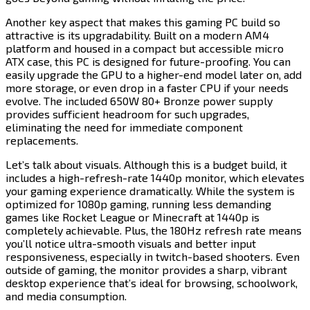
Another key aspect that makes this gaming PC build so
attractive is its upgradability. Built on a modern AM4
platform and housed in a compact but accessible micro
ATX case, this PC is designed for future-proofing. You can
easily upgrade the GPU to a higher-end model later on, add
more storage, or even drop in a faster CPU if your needs
evolve. The included 650W 80+ Bronze power supply
provides sufficient headroom for such upgrades,
eliminating the need for immediate component
replacements.​​​​‌ ‍ ​‍​‍‌‍ ‌ ​‍‌‍‍‌‌‍‌ ‌‍‍‌‌‍ ‍​‍​‍​ ‍‍​‍​‍‌ ​ ‌‍​‌‌‍ ‍‌‍‍‌‌ ‌​‌ ‍‌​‍ ‍‌‍‍‌‌‍ ​‍​‍​‍ ​​‍​‍‌‍‍​‌ ​‍‌‍‌‌‌‍‌‍​‍​‍​ ‍‍​‍​‍​‍ ‌‍​‌‌‍‌​‌‍ ‌‌‍‍‌‌‍ ‍​‍ ‌‍‍‌‌‍ ‍‌ ‌​‌‍‌‌‌‍ ‍‌ ‌​​‍ ‌‍‌‌‌‍‌​‌‍‍‌‌ ‌​​‍ ‌‍ ‌‌‍ ‌‍‌​‌‍‌‌​ ‌‌ ​​‌ ​‍‌‍‌‌‌ ​ ‌‍‌‌‌‍ ‍‌ ‌​‌‍​‌‌ ‌​‌‍‍‌‌‍ ‌‍ ‍​ ‍ ‌‍‍‌‌‍‌​​ ‌​ ‌​​ ‌ ​ ‌ ‌‍​‌​ ​‌​ ‌‍​ ‌​​ ​ ​‍ ‌​ ‍‌​ ​‍‌‍​‍‌‍‌​​‍ ‌​ ‌​​ ‌‍​ ​​​ ​ ​‍ ‌‌‍​‍​ ‍​​ ​‌​ ‌‍​‍ ‌​ ​‌​ ​‌​ ‌‍‌‍‌​​ ‌‌‌‍‌‍‌‍​ ​ ​‍​ ​ ‌‍‌‍​ ‍​​ ‍‌​ ‍ ‌ ‌​‌ ‍‌‌ ​​‌‍‌‌​ ‌‌‍​‍‌ ‌‌‌‍‍‌‌‍ ​‌‍‌​​ ‍ ‌ ​​‌‍​‌‌ ‌​‌‍‍​​ ‌‌‍‍‌​ ​‌​ ‍​‌‍ ‍‌‌ ‌‍ ​‌‍ ‌‍ ‍‌‍‌ ‌‌ ‌‍‌​‌‍‌‌‌ ​ ‌‍​ ​‍‌‌​ ‌‌‌​​‍‌‌ ‌‍‍ ‌‍‌‌‌ ‍‌​‍‌‌​ ​ ‌​‌​​‍‌‌​ ​ ‌​‌​​‍‌‌​ ​‍​ ​‍‌‍ ‍‌‍ ​​‍‌‌​ ​‍​ ​‍​‍‌‌​ ‌‌‌​‌​​‍ ‍‌ ‌‍‌‍​‌‌‍ ​‌ ‌‌‌‍‌‌​‍‌‌​ ‌‌‌​​‍‌‌ ‌‍‍ ‌‍‌‌‌ ‍‌​‍‌‌​ ​ ‌​‌​​‍‌‌​ ​ ‌​‌​​‍‌‌​ ​‍​ ​‍​ ‌‍​ ‍​‌‍‌‍‌‍‌‍‌‍‌‍​ ‍‌​ ​ ​ ‍​​ ​‍‌‍‌​​ ‌‌​ ‌‌​‍‌‌​ ​‍​ ​‍​‍‌‌​ ‌‌‌​‌​​‍ ‍‌‍​ ‌‍‍​‌‍‍‌‌‍ ​‌‍‌​‌ ​‍‌‍‌‌‌‍ ‍​‍‌‌​ ‌‌‌​​‍‌‌ ‌‍‍ ‌‍‌‌‌ ‍‌​‍‌‌​ ​ ‌​‌​​‍‌‌​ ​ ‌​‌​​‍‌‌​ ​‍​ ​‍‌‍‌‌‌‍​‍‌‍​‍​ ​​​ ‌‍​ ​‍‌‍‌‍‌‍‌‌​ ‌ ​ ​‍‌‍​‍‌‍​‍​‍‌‌​ ​‍​ ​‍​‍‌‌​ ‌‌‌​‌​​‍ ‍‌ ‌​‌‍‌‌‌ ‍​‌ ‌​​ ‌‍​‍‌‍​‌‌ ​ ‌‍‌‌‌‌‌‌‌ ​‍‌‍ ​​ ‌​‍‌‌​ ​‍‌​‌‍‌‍​‌‌‍‌​‌‍ ‌‌‍‍‌‌‍ ‍​‍‌‍‌‍‍‌‌‍‌​​ ‌​ ‌​​ ‌ ​ ‌ ‌‍​‌​ ​‌​ ‌‍​ ‌​​ ​ ​‍ ‌​ ‍‌​ ​‍‌‍​‍‌‍‌​​‍ ‌​ ‌​​ ‌‍​ ​​​ ​ ​‍ ‌‌‍​‍​ ‍​​ ​‌​ ‌‍​‍ ‌​ ​‌​ ​‌​ ‌‍‌‍‌​​ ‌‌‌‍‌‍‌‍​ ​ ​‍​ ​ ‌‍‌‍​ ‍​​ ‍‌​‍‌‍‌ ‌​‌ ‍‌‌ ​​‌‍‌‌​ ‌‌‍​‍‌ ‌‌‌‍‍‌‌‍ ​‌‍‌​​‍‌‍‌ ​​‌‍​‌‌ ‌​‌‍‍​​ ‌‌‍‍‌​ ​‌​ ‍​‌‍ ‍‌‌ ‌‍ ​‌‍ ‌‍ ‍‌‍‌ ‌‌ ‌‍‌​‌‍‌‌‌ ​ ‌‍​ ​‍‌‌​ ‌‌‌​​‍‌‌ ‌‍‍ ‌‍‌‌‌ ‍‌​‍‌‌​ ​ ‌​‌​​‍‌‌​ ​ ‌​‌​​‍‌‌​ ​‍​ ​‍‌‍ ‍‌‍ ​​‍‌‌​ ​‍​ ​‍​‍‌‌​ ‌‌‌​‌​​‍ ‍‌ ‌‍‌‍​‌‌‍ ​‌ ‌‌‌‍‌‌​‍‌‌​ ‌‌‌​​‍‌‌ ‌‍‍ ‌‍‌‌‌ ‍‌​‍‌‌​ ​ ‌​‌​​‍‌‌​ ​ ‌​‌​​‍‌‌​ ​‍​ ​‍​ ‌‍​ ‍​‌‍‌‍‌‍‌‍‌‍‌‍​ ‍‌​ ​ ​ ‍​​ ​‍‌‍‌​​ ‌‌​ ‌‌​‍‌‌​ ​‍​ ​‍​‍‌‌​ ‌‌‌​‌​​‍ ‍‌‍​ ‌‍‍​‌‍‍‌‌‍ ​‌‍‌​‌ ​‍‌‍‌‌‌‍ ‍​‍‌‌​ ‌‌‌​​‍‌‌ ‌‍‍ ‌‍‌‌‌ ‍‌​‍‌‌​ ​ ‌​‌​​‍‌‌​ ​ ‌​‌​​‍‌‌​ ​‍​ ​‍‌‍‌‌‌‍​‍‌‍​‍​ ​​​ ‌‍​ ​‍‌‍‌‍‌‍‌‌​ ‌ ​ ​‍‌‍​‍‌‍​‍​‍‌‌​ ​‍​ ​‍​‍‌‌​ ‌‌‌​‌​​‍ ‍‌ ‌​‌‍‌‌‌ ‍​‌ ‌​​‍‌‍‌ ​​‌‍‌‌‌ ​‍‌ ​ ‌ ​​‌‍‌‌‌‍​ ‌ ‌​‌‍‍‌‌ ‌‍‌‍‌‌​ ‌‌ ​​‌ ‌‌‌‍​‍‌‍ ​‌‍‍‌‌ ​ ‌‍‍​‌‍‌‌‌‍‌​​‍​‍‌ ‌
Let’s talk about visuals. Although this is a budget build, it
includes a high-refresh-rate 1440p monitor, which elevates
your gaming experience dramatically. While the system is
optimized for 1080p gaming, running less demanding
games like ​​​​‌ ‍ ​‍​‍‌‍ ‌ ​‍‌‍‍‌‌‍‌ ‌‍‍‌‌‍ ‍​‍​‍​ ‍‍​‍​‍‌ ​ ‌‍​‌‌‍ ‍‌‍‍‌‌ ‌​‌ ‍‌​‍ ‍‌‍‍‌‌‍ ​‍​‍​‍ ​​‍​‍‌‍‍​‌ ​‍‌‍‌‌‌‍‌‍​‍​‍​ ‍‍​‍​‍​‍ ‌‍​‌‌‍‌​‌‍ ‌‌‍‍‌‌‍ ‍​‍ ‌‍‍‌‌‍ ‍‌ ‌​‌‍‌‌‌‍ ‍‌ ‌​​‍ ‌‍‌‌‌‍‌​‌‍‍‌‌ ‌​​‍ ‌‍ ‌‌‍ ‌‍‌​‌‍‌‌​ ‌‌ ​​‌ ​‍‌‍‌‌‌ ​ ‌‍‌‌‌‍ ‍‌ ‌​‌‍​‌‌ ‌​‌‍‍‌‌‍ ‌‍ ‍​ ‍ ‌‍‍‌‌‍‌​​ ‌​ ‌​​ ‌ ​ ‌ ‌‍​‌​ ​‌​ ‌‍​ ‌​​ ​ ​‍ ‌​ ‍‌​ ​‍‌‍​‍‌‍‌​​‍ ‌​ ‌​​ ‌‍​ ​​​ ​ ​‍ ‌‌‍​‍​ ‍​​ ​‌​ ‌‍​‍ ‌​ ​‌​ ​‌​ ‌‍‌‍‌​​ ‌‌‌‍‌‍‌‍​ ​ ​‍​ ​ ‌‍‌‍​ ‍​​ ‍‌​ ‍ ‌ ‌​‌ ‍‌‌ ​​‌‍‌‌​ ‌‌‍​‍‌ ‌‌‌‍‍‌‌‍ ​‌‍‌​​ ‍ ‌ ​​‌‍​‌‌ ‌​‌‍‍​​ ‌‌‍‍‌​ ​‌​ ‍​‌‍ ‍‌‌ ‌‍ ​‌‍ ‌‍ ‍‌‍‌ ‌‌ ‌‍‌​‌‍‌‌‌ ​ ‌‍​ ​‍‌‌​ ‌‌‌​​‍‌‌ ‌‍‍ ‌‍‌‌‌ ‍‌​‍‌‌​ ​ ‌​‌​​‍‌‌​ ​ ‌​‌​​‍‌‌​ ​‍​ ​‍‌‍ ‍‌‍ ​​‍‌‌​ ​‍​ ​‍​‍‌‌​ ‌‌‌​‌​​‍ ‍‌ ‌‍‌‍​‌‌‍ ​‌ ‌‌‌‍‌‌​‍‌‌​ ‌‌‌​​‍‌‌ ‌‍‍ ‌‍‌‌‌ ‍‌​‍‌‌​ ​ ‌​‌​​‍‌‌​ ​ ‌​‌​​‍‌‌​ ​‍​ ​‍‌‍​‍​ ‌‍​ ‌‍​ ‌‌​ ‍​‌‍​ ‌‍​‍‌‍‌‍‌‍‌‍‌‍​‍​ ‍‌‌‍‌‌​‍‌‌​ ​‍​ ​‍​‍‌‌​ ‌‌‌​‌​​‍ ‍‌‍​ ‌‍‍​‌‍‍‌‌‍ ​‌‍‌​‌ ​‍‌‍‌‌‌‍ ‍​‍‌‌​ ‌‌‌​​‍‌‌ ‌‍‍ ‌‍‌‌‌ ‍‌​‍‌‌​ ​ ‌​‌​​‍‌‌​ ​ ‌​‌​​‍‌‌​ ​‍​ ​‍​ ‌ ‌‍‌​​ ​​‌‍​ ​ ‌‍‌‍‌​​ ‍​​ ‌​​ ​​‌‍​ ​ ‌‍​ ‍​​‍‌‌​ ​‍​ ​‍​‍‌‌​ ‌‌‌​‌​​‍ ‍‌ ‌​‌‍‌‌‌ ‍​‌ ‌​​ ‌‍​‍‌‍​‌‌ ​ ‌‍‌‌‌‌‌‌‌ ​‍‌‍ ​​ ‌​‍‌‌​ ​‍‌​‌‍‌‍​‌‌‍‌​‌‍ ‌‌‍‍‌‌‍ ‍​‍‌‍‌‍‍‌‌‍‌​​ ‌​ ‌​​ ‌ ​ ‌ ‌‍​‌​ ​‌​ ‌‍​ ‌​​ ​ ​‍ ‌​ ‍‌​ ​‍‌‍​‍‌‍‌​​‍ ‌​ ‌​​ ‌‍​ ​​​ ​ ​‍ ‌‌‍​‍​ ‍​​ ​‌​ ‌‍​‍ ‌​ ​‌​ ​‌​ ‌‍‌‍‌​​ ‌‌‌‍‌‍‌‍​ ​ ​‍​ ​ ‌‍‌‍​ ‍​​ ‍‌​‍‌‍‌ ‌​‌ ‍‌‌ ​​‌‍‌‌​ ‌‌‍​‍‌ ‌‌‌‍‍‌‌‍ ​‌‍‌​​‍‌‍‌ ​​‌‍​‌‌ ‌​‌‍‍​​ ‌‌‍‍‌​ ​‌​ ‍​‌‍ ‍‌‌ ‌‍ ​‌‍ ‌‍ ‍‌‍‌ ‌‌ ‌‍‌​‌‍‌‌‌ ​ ‌‍​ ​‍‌‌​ ‌‌‌​​‍‌‌ ‌‍‍ ‌‍‌‌‌ ‍‌​‍‌‌​ ​ ‌​‌​​‍‌‌​ ​ ‌​‌​​‍‌‌​ ​‍​ ​‍‌‍ ‍‌‍ ​​‍‌‌​ ​‍​ ​‍​‍‌‌​ ‌‌‌​‌​​‍ ‍‌ ‌‍‌‍​‌‌‍ ​‌ ‌‌‌‍‌‌​‍‌‌​ ‌‌‌​​‍‌‌ ‌‍‍ ‌‍‌‌‌ ‍‌​‍‌‌​ ​ ‌​‌​​‍‌‌​ ​ ‌​‌​​‍‌‌​ ​‍​ ​‍‌‍​‍​ ‌‍​ ‌‍​ ‌‌​ ‍​‌‍​ ‌‍​‍‌‍‌‍‌‍‌‍‌‍​‍​ ‍‌‌‍‌‌​‍‌‌​ ​‍​ ​‍​‍‌‌​ ‌‌‌​‌​​‍ ‍‌‍​ ‌‍‍​‌‍‍‌‌‍ ​‌‍‌​‌ ​‍‌‍‌‌‌‍ ‍​‍‌‌​ ‌‌‌​​‍‌‌ ‌‍‍ ‌‍‌‌‌ ‍‌​‍‌‌​ ​ ‌​‌​​‍‌‌​ ​ ‌​‌​​‍‌‌​ ​‍​ ​‍​ ‌ ‌‍‌​​ ​​‌‍​ ​ ‌‍‌‍‌​​ ‍​​ ‌​​ ​​‌‍​ ​ ‌‍​ ‍​​‍‌‌​ ​‍​ ​‍​‍‌‌​ ‌‌‌​‌​​‍ ‍‌ ‌​‌‍‌‌‌ ‍​‌ ‌​​‍‌‍‌ ​​‌‍‌‌‌ ​‍‌ ​ ‌ ​​‌‍‌‌‌‍​ ‌ ‌​‌‍‍‌‌ ‌‍‌‍‌‌​ ‌‌ ​​‌ ‌‌‌‍​‍‌‍ ​‌‍‍‌‌ ​ ‌‍‍​‌‍‌‌‌‍‌​​‍​‍‌ ‌
Rocket League​​​​‌ ‍ ​‍​‍‌‍ ‌ ​‍‌‍‍‌‌‍‌ ‌‍‍‌‌‍ ‍​‍​‍​ ‍‍​‍​‍‌ ​ ‌‍​‌‌‍ ‍‌‍‍‌‌ ‌​‌ ‍‌​‍ ‍‌‍‍‌‌‍ ​‍​‍​‍ ​​‍​‍‌‍‍​‌ ​‍‌‍‌‌‌‍‌‍​‍​‍​ ‍‍​‍​‍​‍ ‌‍​‌‌‍‌​‌‍ ‌‌‍‍‌‌‍ ‍​‍ ‌‍‍‌‌‍ ‍‌ ‌​‌‍‌‌‌‍ ‍‌ ‌​​‍ ‌‍‌‌‌‍‌​‌‍‍‌‌ ‌​​‍ ‌‍ ‌‌‍ ‌‍‌​‌‍‌‌​ ‌‌ ​​‌ ​‍‌‍‌‌‌ ​ ‌‍‌‌‌‍ ‍‌ ‌​‌‍​‌‌ ‌​‌‍‍‌‌‍ ‌‍ ‍​ ‍ ‌‍‍‌‌‍‌​​ ‌​ ‌​​ ‌ ​ ‌ ‌‍​‌​ ​‌​ ‌‍​ ‌​​ ​ ​‍ ‌​ ‍‌​ ​‍‌‍​‍‌‍‌​​‍ ‌​ ‌​​ ‌‍​ ​​​ ​ ​‍ ‌‌‍​‍​ ‍​​ ​‌​ ‌‍​‍ ‌​ ​‌​ ​‌​ ‌‍‌‍‌​​ ‌‌‌‍‌‍‌‍​ ​ ​‍​ ​ ‌‍‌‍​ ‍​​ ‍‌​ ‍ ‌ ‌​‌ ‍‌‌ ​​‌‍‌‌​ ‌‌‍​‍‌ ‌‌‌‍‍‌‌‍ ​‌‍‌​​ ‍ ‌ ​​‌‍​‌‌ ‌​‌‍‍​​ ‌‌‍‍‌​ ​‌​ ‍​‌‍ ‍‌‌ ‌‍ ​‌‍ ‌‍ ‍‌‍‌ ‌‌ ‌‍‌​‌‍‌‌‌ ​ ‌‍​ ​‍‌‌​ ‌‌‌​​‍‌‌ ‌‍‍ ‌‍‌‌‌ ‍‌​‍‌‌​ ​ ‌​‌​​‍‌‌​ ​ ‌​‌​​‍‌‌​ ​‍​ ​‍‌‍ ‍‌‍ ​​‍‌‌​ ​‍​ ​‍​‍‌‌​ ‌‌‌​‌​​‍ ‍‌ ‌‍‌‍​‌‌‍ ​‌ ‌‌‌‍‌‌​‍‌‌​ ‌‌‌​​‍‌‌ ‌‍‍ ‌‍‌‌‌ ‍‌​‍‌‌​ ​ ‌​‌​​‍‌‌​ ​ ‌​‌​​‍‌‌​ ​‍​ ​‍‌‍​‍​ ‌‍​ ‌‍​ ‌‌​ ‍​‌‍​ ‌‍​‍‌‍‌‍‌‍‌‍‌‍​‍​ ‍‌‌‍‌‌​‍‌‌​ ​‍​ ​‍​‍‌‌​ ‌‌‌​‌​​‍ ‍‌‍​ ‌‍‍​‌‍‍‌‌‍ ​‌‍‌​‌ ​‍‌‍‌‌‌‍ ‍​‍‌‌​ ‌‌‌​​‍‌‌ ‌‍‍ ‌‍‌‌‌ ‍‌​‍‌‌​ ​ ‌​‌​​‍‌‌​ ​ ‌​‌​​‍‌‌​ ​‍​ ​‍​ ‌​‌‍‌​​ ​​​ ‌‌‌‍‌​​ ‌‍‌‍​‌​ ​‍​ ​​​ ‌‌​ ‌​​ ‌‍​‍‌‌​ ​‍​ ​‍​‍‌‌​ ‌‌‌​‌​​‍ ‍‌ ‌​‌‍‌‌‌ ‍​‌ ‌​​ ‌‍​‍‌‍​‌‌ ​ ‌‍‌‌‌‌‌‌‌ ​‍‌‍ ​​ ‌​‍‌‌​ ​‍‌​‌‍‌‍​‌‌‍‌​‌‍ ‌‌‍‍‌‌‍ ‍​‍‌‍‌‍‍‌‌‍‌​​ ‌​ ‌​​ ‌ ​ ‌ ‌‍​‌​ ​‌​ ‌‍​ ‌​​ ​ ​‍ ‌​ ‍‌​ ​‍‌‍​‍‌‍‌​​‍ ‌​ ‌​​ ‌‍​ ​​​ ​ ​‍ ‌‌‍​‍​ ‍​​ ​‌​ ‌‍​‍ ‌​ ​‌​ ​‌​ ‌‍‌‍‌​​ ‌‌‌‍‌‍‌‍​ ​ ​‍​ ​ ‌‍‌‍​ ‍​​ ‍‌​‍‌‍‌ ‌​‌ ‍‌‌ ​​‌‍‌‌​ ‌‌‍​‍‌ ‌‌‌‍‍‌‌‍ ​‌‍‌​​‍‌‍‌ ​​‌‍​‌‌ ‌​‌‍‍​​ ‌‌‍‍‌​ ​‌​ ‍​‌‍ ‍‌‌ ‌‍ ​‌‍ ‌‍ ‍‌‍‌ ‌‌ ‌‍‌​‌‍‌‌‌ ​ ‌‍​ ​‍‌‌​ ‌‌‌​​‍‌‌ ‌‍‍ ‌‍‌‌‌ ‍‌​‍‌‌​ ​ ‌​‌​​‍‌‌​ ​ ‌​‌​​‍‌‌​ ​‍​ ​‍‌‍ ‍‌‍ ​​‍‌‌​ ​‍​ ​‍​‍‌‌​ ‌‌‌​‌​​‍ ‍‌ ‌‍‌‍​‌‌‍ ​‌ ‌‌‌‍‌‌​‍‌‌​ ‌‌‌​​‍‌‌ ‌‍‍ ‌‍‌‌‌ ‍‌​‍‌‌​ ​ ‌​‌​​‍‌‌​ ​ ‌​‌​​‍‌‌​ ​‍​ ​‍‌‍​‍​ ‌‍​ ‌‍​ ‌‌​ ‍​‌‍​ ‌‍​‍‌‍‌‍‌‍‌‍‌‍​‍​ ‍‌‌‍‌‌​‍‌‌​ ​‍​ ​‍​‍‌‌​ ‌‌‌​‌​​‍ ‍‌‍​ ‌‍‍​‌‍‍‌‌‍ ​‌‍‌​‌ ​‍‌‍‌‌‌‍ ‍​‍‌‌​ ‌‌‌​​‍‌‌ ‌‍‍ ‌‍‌‌‌ ‍‌​‍‌‌​ ​ ‌​‌​​‍‌‌​ ​ ‌​‌​​‍‌‌​ ​‍​ ​‍​ ‌​‌‍‌​​ ​​​ ‌‌‌‍‌​​ ‌‍‌‍​‌​ ​‍​ ​​​ ‌‌​ ‌​​ ‌‍​‍‌‌​ ​‍​ ​‍​‍‌‌​ ‌‌‌​‌​​‍ ‍‌ ‌​‌‍‌‌‌ ‍​‌ ‌​​‍‌‍‌ ​​‌‍‌‌‌ ​‍‌ ​ ‌ ​​‌‍‌‌‌‍​ ‌ ‌​‌‍‍‌‌ ‌‍‌‍‌‌​ ‌‌ ​​‌ ‌‌‌‍​‍‌‍ ​‌‍‍‌‌ ​ ‌‍‍​‌‍‌‌‌‍‌​​‍​‍‌ ‌
or ​​​​‌ ‍ ​‍​‍‌‍ ‌ ​‍‌‍‍‌‌‍‌ ‌‍‍‌‌‍ ‍​‍​‍​ ‍‍​‍​‍‌ ​ ‌‍​‌‌‍ ‍‌‍‍‌‌ ‌​‌ ‍‌​‍ ‍‌‍‍‌‌‍ ​‍​‍​‍ ​​‍​‍‌‍‍​‌ ​‍‌‍‌‌‌‍‌‍​‍​‍​ ‍‍​‍​‍​‍ ‌‍​‌‌‍‌​‌‍ ‌‌‍‍‌‌‍ ‍​‍ ‌‍‍‌‌‍ ‍‌ ‌​‌‍‌‌‌‍ ‍‌ ‌​​‍ ‌‍‌‌‌‍‌​‌‍‍‌‌ ‌​​‍ ‌‍ ‌‌‍ ‌‍‌​‌‍‌‌​ ‌‌ ​​‌ ​‍‌‍‌‌‌ ​ ‌‍‌‌‌‍ ‍‌ ‌​‌‍​‌‌ ‌​‌‍‍‌‌‍ ‌‍ ‍​ ‍ ‌‍‍‌‌‍‌​​ ‌​ ‌​​ ‌ ​ ‌ ‌‍​‌​ ​‌​ ‌‍​ ‌​​ ​ ​‍ ‌​ ‍‌​ ​‍‌‍​‍‌‍‌​​‍ ‌​ ‌​​ ‌‍​ ​​​ ​ ​‍ ‌‌‍​‍​ ‍​​ ​‌​ ‌‍​‍ ‌​ ​‌​ ​‌​ ‌‍‌‍‌​​ ‌‌‌‍‌‍‌‍​ ​ ​‍​ ​ ‌‍‌‍​ ‍​​ ‍‌​ ‍ ‌ ‌​‌ ‍‌‌ ​​‌‍‌‌​ ‌‌‍​‍‌ ‌‌‌‍‍‌‌‍ ​‌‍‌​​ ‍ ‌ ​​‌‍​‌‌ ‌​‌‍‍​​ ‌‌‍‍‌​ ​‌​ ‍​‌‍ ‍‌‌ ‌‍ ​‌‍ ‌‍ ‍‌‍‌ ‌‌ ‌‍‌​‌‍‌‌‌ ​ ‌‍​ ​‍‌‌​ ‌‌‌​​‍‌‌ ‌‍‍ ‌‍‌‌‌ ‍‌​‍‌‌​ ​ ‌​‌​​‍‌‌​ ​ ‌​‌​​‍‌‌​ ​‍​ ​‍‌‍ ‍‌‍ ​​‍‌‌​ ​‍​ ​‍​‍‌‌​ ‌‌‌​‌​​‍ ‍‌ ‌‍‌‍​‌‌‍ ​‌ ‌‌‌‍‌‌​‍‌‌​ ‌‌‌​​‍‌‌ ‌‍‍ ‌‍‌‌‌ ‍‌​‍‌‌​ ​ ‌​‌​​‍‌‌​ ​ ‌​‌​​‍‌‌​ ​‍​ ​‍‌‍​‍​ ‌‍​ ‌‍​ ‌‌​ ‍​‌‍​ ‌‍​‍‌‍‌‍‌‍‌‍‌‍​‍​ ‍‌‌‍‌‌​‍‌‌​ ​‍​ ​‍​‍‌‌​ ‌‌‌​‌​​‍ ‍‌‍​ ‌‍‍​‌‍‍‌‌‍ ​‌‍‌​‌ ​‍‌‍‌‌‌‍ ‍​‍‌‌​ ‌‌‌​​‍‌‌ ‌‍‍ ‌‍‌‌‌ ‍‌​‍‌‌​ ​ ‌​‌​​‍‌‌​ ​ ‌​‌​​‍‌‌​ ​‍​ ​‍‌‍‌‍​ ‌​‌‍‌‍​ ​ ​ ​‍​ ​​‌‍​‍​ ​‍​ ​‍‌‍‌‍‌‍‌‍‌‍​‌​‍‌‌​ ​‍​ ​‍​‍‌‌​ ‌‌‌​‌​​‍ ‍‌ ‌​‌‍‌‌‌ ‍​‌ ‌​​ ‌‍​‍‌‍​‌‌ ​ ‌‍‌‌‌‌‌‌‌ ​‍‌‍ ​​ ‌​‍‌‌​ ​‍‌​‌‍‌‍​‌‌‍‌​‌‍ ‌‌‍‍‌‌‍ ‍​‍‌‍‌‍‍‌‌‍‌​​ ‌​ ‌​​ ‌ ​ ‌ ‌‍​‌​ ​‌​ ‌‍​ ‌​​ ​ ​‍ ‌​ ‍‌​ ​‍‌‍​‍‌‍‌​​‍ ‌​ ‌​​ ‌‍​ ​​​ ​ ​‍ ‌‌‍​‍​ ‍​​ ​‌​ ‌‍​‍ ‌​ ​‌​ ​‌​ ‌‍‌‍‌​​ ‌‌‌‍‌‍‌‍​ ​ ​‍​ ​ ‌‍‌‍​ ‍​​ ‍‌​‍‌‍‌ ‌​‌ ‍‌‌ ​​‌‍‌‌​ ‌‌‍​‍‌ ‌‌‌‍‍‌‌‍ ​‌‍‌​​‍‌‍‌ ​​‌‍​‌‌ ‌​‌‍‍​​ ‌‌‍‍‌​ ​‌​ ‍​‌‍ ‍‌‌ ‌‍ ​‌‍ ‌‍ ‍‌‍‌ ‌‌ ‌‍‌​‌‍‌‌‌ ​ ‌‍​ ​‍‌‌​ ‌‌‌​​‍‌‌ ‌‍‍ ‌‍‌‌‌ ‍‌​‍‌‌​ ​ ‌​‌​​‍‌‌​ ​ ‌​‌​​‍‌‌​ ​‍​ ​‍‌‍ ‍‌‍ ​​‍‌‌​ ​‍​ ​‍​‍‌‌​ ‌‌‌​‌​​‍ ‍‌ ‌‍‌‍​‌‌‍ ​‌ ‌‌‌‍‌‌​‍‌‌​ ‌‌‌​​‍‌‌ ‌‍‍ ‌‍‌‌‌ ‍‌​‍‌‌​ ​ ‌​‌​​‍‌‌​ ​ ‌​‌​​‍‌‌​ ​‍​ ​‍‌‍​‍​ ‌‍​ ‌‍​ ‌‌​ ‍​‌‍​ ‌‍​‍‌‍‌‍‌‍‌‍‌‍​‍​ ‍‌‌‍‌‌​‍‌‌​ ​‍​ ​‍​‍‌‌​ ‌‌‌​‌​​‍ ‍‌‍​ ‌‍‍​‌‍‍‌‌‍ ​‌‍‌​‌ ​‍‌‍‌‌‌‍ ‍​‍‌‌​ ‌‌‌​​‍‌‌ ‌‍‍ ‌‍‌‌‌ ‍‌​‍‌‌​ ​ ‌​‌​​‍‌‌​ ​ ‌​‌​​‍‌‌​ ​‍​ ​‍‌‍‌‍​ ‌​‌‍‌‍​ ​ ​ ​‍​ ​​‌‍​‍​ ​‍​ ​‍‌‍‌‍‌‍‌‍‌‍​‌​‍‌‌​ ​‍​ ​‍​‍‌‌​ ‌‌‌​‌​​‍ ‍‌ ‌​‌‍‌‌‌ ‍​‌ ‌​​‍‌‍‌ ​​‌‍‌‌‌ ​‍‌ ​ ‌ ​​‌‍‌‌‌‍​ ‌ ‌​‌‍‍‌‌ ‌‍‌‍‌‌​ ‌‌ ​​‌ ‌‌‌‍​‍‌‍ ​‌‍‍‌‌ ​ ‌‍‍​‌‍‌‌‌‍‌​​‍​‍‌ ‌
Minecraft​​​​‌ ‍ ​‍​‍‌‍ ‌ ​‍‌‍‍‌‌‍‌ ‌‍‍‌‌‍ ‍​‍​‍​ ‍‍​‍​‍‌ ​ ‌‍​‌‌‍ ‍‌‍‍‌‌ ‌​‌ ‍‌​‍ ‍‌‍‍‌‌‍ ​‍​‍​‍ ​​‍​‍‌‍‍​‌ ​‍‌‍‌‌‌‍‌‍​‍​‍​ ‍‍​‍​‍​‍ ‌‍​‌‌‍‌​‌‍ ‌‌‍‍‌‌‍ ‍​‍ ‌‍‍‌‌‍ ‍‌ ‌​‌‍‌‌‌‍ ‍‌ ‌​​‍ ‌‍‌‌‌‍‌​‌‍‍‌‌ ‌​​‍ ‌‍ ‌‌‍ ‌‍‌​‌‍‌‌​ ‌‌ ​​‌ ​‍‌‍‌‌‌ ​ ‌‍‌‌‌‍ ‍‌ ‌​‌‍​‌‌ ‌​‌‍‍‌‌‍ ‌‍ ‍​ ‍ ‌‍‍‌‌‍‌​​ ‌​ ‌​​ ‌ ​ ‌ ‌‍​‌​ ​‌​ ‌‍​ ‌​​ ​ ​‍ ‌​ ‍‌​ ​‍‌‍​‍‌‍‌​​‍ ‌​ ‌​​ ‌‍​ ​​​ ​ ​‍ ‌‌‍​‍​ ‍​​ ​‌​ ‌‍​‍ ‌​ ​‌​ ​‌​ ‌‍‌‍‌​​ ‌‌‌‍‌‍‌‍​ ​ ​‍​ ​ ‌‍‌‍​ ‍​​ ‍‌​ ‍ ‌ ‌​‌ ‍‌‌ ​​‌‍‌‌​ ‌‌‍​‍‌ ‌‌‌‍‍‌‌‍ ​‌‍‌​​ ‍ ‌ ​​‌‍​‌‌ ‌​‌‍‍​​ ‌‌‍‍‌​ ​‌​ ‍​‌‍ ‍‌‌ ‌‍ ​‌‍ ‌‍ ‍‌‍‌ ‌‌ ‌‍‌​‌‍‌‌‌ ​ ‌‍​ ​‍‌‌​ ‌‌‌​​‍‌‌ ‌‍‍ ‌‍‌‌‌ ‍‌​‍‌‌​ ​ ‌​‌​​‍‌‌​ ​ ‌​‌​​‍‌‌​ ​‍​ ​‍‌‍ ‍‌‍ ​​‍‌‌​ ​‍​ ​‍​‍‌‌​ ‌‌‌​‌​​‍ ‍‌ ‌‍‌‍​‌‌‍ ​‌ ‌‌‌‍‌‌​‍‌‌​ ‌‌‌​​‍‌‌ ‌‍‍ ‌‍‌‌‌ ‍‌​‍‌‌​ ​ ‌​‌​​‍‌‌​ ​ ‌​‌​​‍‌‌​ ​‍​ ​‍‌‍​‍​ ‌‍​ ‌‍​ ‌‌​ ‍​‌‍​ ‌‍​‍‌‍‌‍‌‍‌‍‌‍​‍​ ‍‌‌‍‌‌​‍‌‌​ ​‍​ ​‍​‍‌‌​ ‌‌‌​‌​​‍ ‍‌‍​ ‌‍‍​‌‍‍‌‌‍ ​‌‍‌​‌ ​‍‌‍‌‌‌‍ ‍​‍‌‌​ ‌‌‌​​‍‌‌ ‌‍‍ ‌‍‌‌‌ ‍‌​‍‌‌​ ​ ‌​‌​​‍‌‌​ ​ ‌​‌​​‍‌‌​ ​‍​ ​‍​ ‍‌‌‍​‍​ ‌​‌‍​ ​ ‌ ‌‍​ ‌‍‌‍​ ​​‌‍‌‌‌‍‌‌​ ​‍​ ​‌​‍‌‌​ ​‍​ ​‍​‍‌‌​ ‌‌‌​‌​​‍ ‍‌ ‌​‌‍‌‌‌ ‍​‌ ‌​​ ‌‍​‍‌‍​‌‌ ​ ‌‍‌‌‌‌‌‌‌ ​‍‌‍ ​​ ‌​‍‌‌​ ​‍‌​‌‍‌‍​‌‌‍‌​‌‍ ‌‌‍‍‌‌‍ ‍​‍‌‍‌‍‍‌‌‍‌​​ ‌​ ‌​​ ‌ ​ ‌ ‌‍​‌​ ​‌​ ‌‍​ ‌​​ ​ ​‍ ‌​ ‍‌​ ​‍‌‍​‍‌‍‌​​‍ ‌​ ‌​​ ‌‍​ ​​​ ​ ​‍ ‌‌‍​‍​ ‍​​ ​‌​ ‌‍​‍ ‌​ ​‌​ ​‌​ ‌‍‌‍‌​​ ‌‌‌‍‌‍‌‍​ ​ ​‍​ ​ ‌‍‌‍​ ‍​​ ‍‌​‍‌‍‌ ‌​‌ ‍‌‌ ​​‌‍‌‌​ ‌‌‍​‍‌ ‌‌‌‍‍‌‌‍ ​‌‍‌​​‍‌‍‌ ​​‌‍​‌‌ ‌​‌‍‍​​ ‌‌‍‍‌​ ​‌​ ‍​‌‍ ‍‌‌ ‌‍ ​‌‍ ‌‍ ‍‌‍‌ ‌‌ ‌‍‌​‌‍‌‌‌ ​ ‌‍​ ​‍‌‌​ ‌‌‌​​‍‌‌ ‌‍‍ ‌‍‌‌‌ ‍‌​‍‌‌​ ​ ‌​‌​​‍‌‌​ ​ ‌​‌​​‍‌‌​ ​‍​ ​‍‌‍ ‍‌‍ ​​‍‌‌​ ​‍​ ​‍​‍‌‌​ ‌‌‌​‌​​‍ ‍‌ ‌‍‌‍​‌‌‍ ​‌ ‌‌‌‍‌‌​‍‌‌​ ‌‌‌​​‍‌‌ ‌‍‍ ‌‍‌‌‌ ‍‌​‍‌‌​ ​ ‌​‌​​‍‌‌​ ​ ‌​‌​​‍‌‌​ ​‍​ ​‍‌‍​‍​ ‌‍​ ‌‍​ ‌‌​ ‍​‌‍​ ‌‍​‍‌‍‌‍‌‍‌‍‌‍​‍​ ‍‌‌‍‌‌​‍‌‌​ ​‍​ ​‍​‍‌‌​ ‌‌‌​‌​​‍ ‍‌‍​ ‌‍‍​‌‍‍‌‌‍ ​‌‍‌​‌ ​‍‌‍‌‌‌‍ ‍​‍‌‌​ ‌‌‌​​‍‌‌ ‌‍‍ ‌‍‌‌‌ ‍‌​‍‌‌​ ​ ‌​‌​​‍‌‌​ ​ ‌​‌​​‍‌‌​ ​‍​ ​‍​ ‍‌‌‍​‍​ ‌​‌‍​ ​ ‌ ‌‍​ ‌‍‌‍​ ​​‌‍‌‌‌‍‌‌​ ​‍​ ​‌​‍‌‌​ ​‍​ ​‍​‍‌‌​ ‌‌‌​‌​​‍ ‍‌ ‌​‌‍‌‌‌ ‍​‌ ‌​​‍‌‍‌ ​​‌‍‌‌‌ ​‍‌ ​ ‌ ​​‌‍‌‌‌‍​ ‌ ‌​‌‍‍‌‌ ‌‍‌‍‌‌​ ‌‌ ​​‌ ‌‌‌‍​‍‌‍ ​‌‍‍‌‌ ​ ‌‍‍​‌‍‌‌‌‍‌​​‍​‍‌ ‌
at 1440p is
completely achievable. Plus, the 180Hz refresh rate means
you’ll notice ultra-smooth visuals and better input
responsiveness, especially in twitch-based shooters. Even
outside of gaming, the monitor provides a sharp, vibrant
desktop experience that’s ideal for browsing, schoolwork,
and media consumption.​​​​‌ ‍ ​‍​‍‌‍ ‌ ​‍‌‍‍‌‌‍‌ ‌‍‍‌‌‍ ‍​‍​‍​ ‍‍​‍​‍‌ ​ ‌‍​‌‌‍ ‍‌‍‍‌‌ ‌​‌ ‍‌​‍ ‍‌‍‍‌‌‍ ​‍​‍​‍ ​​‍​‍‌‍‍​‌ ​‍‌‍‌‌‌‍‌‍​‍​‍​ ‍‍​‍​‍​‍ ‌‍​‌‌‍‌​‌‍ ‌‌‍‍‌‌‍ ‍​‍ ‌‍‍‌‌‍ ‍‌ ‌​‌‍‌‌‌‍ ‍‌ ‌​​‍ ‌‍‌‌‌‍‌​‌‍‍‌‌ ‌​​‍ ‌‍ ‌‌‍ ‌‍‌​‌‍‌‌​ ‌‌ ​​‌ ​‍‌‍‌‌‌ ​ ‌‍‌‌‌‍ ‍‌ ‌​‌‍​‌‌ ‌​‌‍‍‌‌‍ ‌‍ ‍​ ‍ ‌‍‍‌‌‍‌​​ ‌​ ‌​​ ‌ ​ ‌ ‌‍​‌​ ​‌​ ‌‍​ ‌​​ ​ ​‍ ‌​ ‍‌​ ​‍‌‍​‍‌‍‌​​‍ ‌​ ‌​​ ‌‍​ ​​​ ​ ​‍ ‌‌‍​‍​ ‍​​ ​‌​ ‌‍​‍ ‌​ ​‌​ ​‌​ ‌‍‌‍‌​​ ‌‌‌‍‌‍‌‍​ ​ ​‍​ ​ ‌‍‌‍​ ‍​​ ‍‌​ ‍ ‌ ‌​‌ ‍‌‌ ​​‌‍‌‌​ ‌‌‍​‍‌ ‌‌‌‍‍‌‌‍ ​‌‍‌​​ ‍ ‌ ​​‌‍​‌‌ ‌​‌‍‍​​ ‌‌‍‍‌​ ​‌​ ‍​‌‍ ‍‌‌ ‌‍ ​‌‍ ‌‍ ‍‌‍‌ ‌‌ ‌‍‌​‌‍‌‌‌ ​ ‌‍​ ​‍‌‌​ ‌‌‌​​‍‌‌ ‌‍‍ ‌‍‌‌‌ ‍‌​‍‌‌​ ​ ‌​‌​​‍‌‌​ ​ ‌​‌​​‍‌‌​ ​‍​ ​‍‌‍ ‍‌‍ ​​‍‌‌​ ​‍​ ​‍​‍‌‌​ ‌‌‌​‌​​‍ ‍‌ ‌‍‌‍​‌‌‍ ​‌ ‌‌‌‍‌‌​‍‌‌​ ‌‌‌​​‍‌‌ ‌‍‍ ‌‍‌‌‌ ‍‌​‍‌‌​ ​ ‌​‌​​‍‌‌​ ​ ‌​‌​​‍‌‌​ ​‍​ ​‍‌‍​‍​ ‌‍​ ‌‍​ ‌‌​ ‍​‌‍​ ‌‍​‍‌‍‌‍‌‍‌‍‌‍​‍​ ‍‌‌‍‌‌​‍‌‌​ ​‍​ ​‍​‍‌‌​ ‌‌‌​‌​​‍ ‍‌‍​ ‌‍‍​‌‍‍‌‌‍ ​‌‍‌​‌ ​‍‌‍‌‌‌‍ ‍​‍‌‌​ ‌‌‌​​‍‌‌ ‌‍‍ ‌‍‌‌‌ ‍‌​‍‌‌​ ​ ‌​‌​​‍‌‌​ ​ ‌​‌​​‍‌‌​ ​‍​ ​‍‌‍​‌​ ​​‌‍‌​​ ‌ ‌‍​‍‌‍​ ‌‍‌‍​ ‌ ​ ‌‍‌‍​‌​ ​ ‌‍​‍​‍‌‌​ ​‍​ ​‍​‍‌‌​ ‌‌‌​‌​​‍ ‍‌ ‌​‌‍‌‌‌ ‍​‌ ‌​​ ‌‍​‍‌‍​‌‌ ​ ‌‍‌‌‌‌‌‌‌ ​‍‌‍ ​​ ‌​‍‌‌​ ​‍‌​‌‍‌‍​‌‌‍‌​‌‍ ‌‌‍‍‌‌‍ ‍​‍‌‍‌‍‍‌‌‍‌​​ ‌​ ‌​​ ‌ ​ ‌ ‌‍​‌​ ​‌​ ‌‍​ ‌​​ ​ ​‍ ‌​ ‍‌​ ​‍‌‍​‍‌‍‌​​‍ ‌​ ‌​​ ‌‍​ ​​​ ​ ​‍ ‌‌‍​‍​ ‍​​ ​‌​ ‌‍​‍ ‌​ ​‌​ ​‌​ ‌‍‌‍‌​​ ‌‌‌‍‌‍‌‍​ ​ ​‍​ ​ ‌‍‌‍​ ‍​​ ‍‌​‍‌‍‌ ‌​‌ ‍‌‌ ​​‌‍‌‌​ ‌‌‍​‍‌ ‌‌‌‍‍‌‌‍ ​‌‍‌​​‍‌‍‌ ​​‌‍​‌‌ ‌​‌‍‍​​ ‌‌‍‍‌​ ​‌​ ‍​‌‍ ‍‌‌ ‌‍ ​‌‍ ‌‍ ‍‌‍‌ ‌‌ ‌‍‌​‌‍‌‌‌ ​ ‌‍​ ​‍‌‌​ ‌‌‌​​‍‌‌ ‌‍‍ ‌‍‌‌‌ ‍‌​‍‌‌​ ​ ‌​‌​​‍‌‌​ ​ ‌​‌​​‍‌‌​ ​‍​ ​‍‌‍ ‍‌‍ ​​‍‌‌​ ​‍​ ​‍​‍‌‌​ ‌‌‌​‌​​‍ ‍‌ ‌‍‌‍​‌‌‍ ​‌ ‌‌‌‍‌‌​‍‌‌​ ‌‌‌​​‍‌‌ ‌‍‍ ‌‍‌‌‌ ‍‌​‍‌‌​ ​ ‌​‌​​‍‌‌​ ​ ‌​‌​​‍‌‌​ ​‍​ ​‍‌‍​‍​ ‌‍​ ‌‍​ ‌‌​ ‍​‌‍​ ‌‍​‍‌‍‌‍‌‍‌‍‌‍​‍​ ‍‌‌‍‌‌​‍‌‌​ ​‍​ ​‍​‍‌‌​ ‌‌‌​‌​​‍ ‍‌‍​ ‌‍‍​‌‍‍‌‌‍ ​‌‍‌​‌ ​‍‌‍‌‌‌‍ ‍​‍‌‌​ ‌‌‌​​‍‌‌ ‌‍‍ ‌‍‌‌‌ ‍‌​‍‌‌​ ​ ‌​‌​​‍‌‌​ ​ ‌​‌​​‍‌‌​ ​‍​ ​‍‌‍​‌​ ​​‌‍‌​​ ‌ ‌‍​‍‌‍​ ‌‍‌‍​ ‌ ​ ‌‍‌‍​‌​ ​ ‌‍​‍​‍‌‌​ ​‍​ ​‍​‍‌‌​ ‌‌‌​‌​​‍ ‍‌ ‌​‌‍‌‌‌ ‍​‌ ‌​​‍‌‍‌ ​​‌‍‌‌‌ ​‍‌ ​ ‌ ​​‌‍‌‌‌‍​ ‌ ‌​‌‍‍‌‌ ‌‍‌‍‌‌​ ‌‌ ​​‌ ‌‌‌‍​‍‌‍ ​‌‍‍‌‌ ​ ‌‍‍​‌‍‌‌‌‍‌​​‍​‍‌ ‌