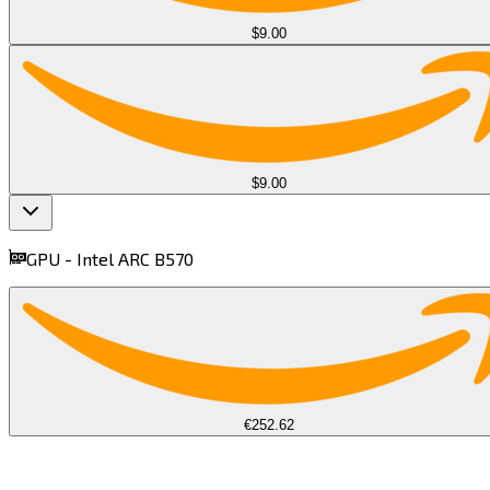
$9.00
$9.00
GPU -
Intel ARC B570​​​​‌ ‍ ​‍​‍‌‍ ‌ ​‍‌‍‍‌‌‍‌ ‌‍‍‌‌‍ ‍​‍​‍​ ‍‍​‍​‍‌ ​ ‌‍​‌‌‍ ‍‌‍‍‌‌ ‌​‌ ‍‌​‍ ‍‌‍‍‌‌‍ ​‍​‍​‍ ​​‍​‍‌‍‍​‌ ​‍‌‍‌‌‌‍‌‍​‍​‍​ ‍‍​‍​‍​‍ ‌‍​‌‌‍‌​‌‍ ‌‌‍‍‌‌‍ ‍​‍ ‌‍‍‌‌‍ ‍‌ ‌​‌‍‌‌‌‍ ‍‌ ‌​​‍ ‌‍‌‌‌‍‌​‌‍‍‌‌ ‌​​‍ ‌‍ ‌‌‍ ‌‍‌​‌‍‌‌​ ‌‌ ​​‌ ​‍‌‍‌‌‌ ​ ‌‍‌‌‌‍ ‍‌ ‌​‌‍​‌‌ ‌​‌‍‍‌‌‍ ‌‍ ‍​ ‍ ‌‍‍‌‌‍‌​​ ‌​ ​‍‌‍‌‍‌‍​ ‌‍​‍​ ‍‌‌‍‌‍​ ​‍‌‍‌​​‍ ‌​ ‍‌​ ‌ ​ ​‍​ ‌‍​‍ ‌​ ‌​​ ​‍​ ​​​ ‌‌​‍ ‌‌‍​‌​ ​‌​ ‍‌​ ‌ ​‍ ‌‌‍‌​​ ‌ ‌‍​‌‌‍​‌​ ‌‌​ ​‌​ ​‍​ ‌​​ ‌ ​ ​‌​ ‍‌​ ​‍​ ‍ ‌ ‌​‌ ‍‌‌ ​​‌‍‌‌​ ‌‌‍‌ ‌ ​​‌ ‌‌​ ‍ ‌ ​​‌‍​‌‌ ‌​‌‍‍​​ ‌‌‍ ‍‌‍​‌‌‍ ‌‌‍‌‌​ ‌‍​‍‌‍​‌‌ ​ ‌‍‌‌‌‌‌‌‌ ​‍‌‍ ​​ ‌​‍‌‌​ ​‍‌​‌‍‌‍​‌‌‍‌​‌‍ ‌‌‍‍‌‌‍ ‍​‍‌‍‌‍‍‌‌‍‌​​ ‌​ ​‍‌‍‌‍‌‍​ ‌‍​‍​ ‍‌‌‍‌‍​ ​‍‌‍‌​​‍ ‌​ ‍‌​ ‌ ​ ​‍​ ‌‍​‍ ‌​ ‌​​ ​‍​ ​​​ ‌‌​‍ ‌‌‍​‌​ ​‌​ ‍‌​ ‌ ​‍ ‌‌‍‌​​ ‌ ‌‍​‌‌‍​‌​ ‌‌​ ​‌​ ​‍​ ‌​​ ‌ ​ ​‌​ ‍‌​ ​‍​‍‌‍‌ ‌​‌ ‍‌‌ ​​‌‍‌‌​ ‌‌‍‌ ‌ ​​‌ ‌‌​‍‌‍‌ ​​‌‍​‌‌ ‌​‌‍‍​​ ‌‌‍ ‍‌‍​‌‌‍ ‌‌‍‌‌​‍‌‍‌ ​​‌‍‌‌‌ ​‍‌ ​ ‌ ​​‌‍‌‌‌‍​ ‌ ‌​‌‍‍‌‌ ‌‍‌‍‌‌​ ‌‌ ​​‌ ‌‌‌‍​‍‌‍ ​‌‍‍‌‌ ​ ‌‍‍​‌‍‌‌‌‍‌​​‍​‍‌ ‌
find more on
cpus.gg
€252.62
$82.50