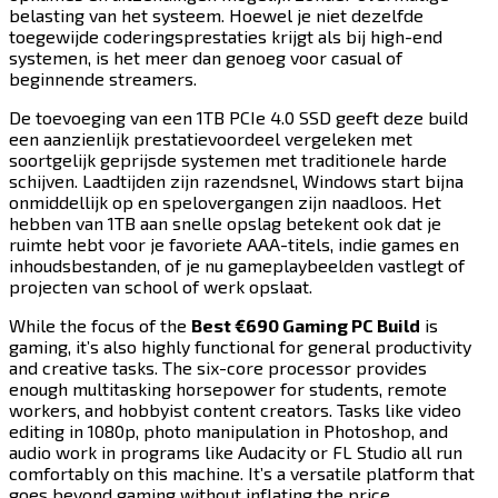
belasting van het systeem. Hoewel je niet dezelfde
toegewijde coderingsprestaties krijgt als bij high-end
systemen, is het meer dan genoeg voor casual of
beginnende streamers.​​​​‌ ‍ ​‍​‍‌‍ ‌ ​‍‌‍‍‌‌‍‌ ‌‍‍‌‌‍ ‍​‍​‍​ ‍‍​‍​‍‌ ​ ‌‍​‌‌‍ ‍‌‍‍‌‌ ‌​‌ ‍‌​‍ ‍‌‍‍‌‌‍ ​‍​‍​‍ ​​‍​‍‌‍‍​‌ ​‍‌‍‌‌‌‍‌‍​‍​‍​ ‍‍​‍​‍​‍ ‌‍​‌‌‍‌​‌‍ ‌‌‍‍‌‌‍ ‍​‍ ‌‍‍‌‌‍ ‍‌ ‌​‌‍‌‌‌‍ ‍‌ ‌​​‍ ‌‍‌‌‌‍‌​‌‍‍‌‌ ‌​​‍ ‌‍ ‌‌‍ ‌‍‌​‌‍‌‌​ ‌‌ ​​‌ ​‍‌‍‌‌‌ ​ ‌‍‌‌‌‍ ‍‌ ‌​‌‍​‌‌ ‌​‌‍‍‌‌‍ ‌‍ ‍​ ‍ ‌‍‍‌‌‍‌​​ ‌​ ‌​​ ‌ ​ ‌ ‌‍​‌​ ​‌​ ‌‍​ ‌​​ ​ ​‍ ‌​ ‍‌​ ​‍‌‍​‍‌‍‌​​‍ ‌​ ‌​​ ‌‍​ ​​​ ​ ​‍ ‌‌‍​‍​ ‍​​ ​‌​ ‌‍​‍ ‌​ ​‌​ ​‌​ ‌‍‌‍‌​​ ‌‌‌‍‌‍‌‍​ ​ ​‍​ ​ ‌‍‌‍​ ‍​​ ‍‌​ ‍ ‌ ‌​‌ ‍‌‌ ​​‌‍‌‌​ ‌‌‍​‍‌ ‌‌‌‍‍‌‌‍ ​‌‍‌​​ ‍ ‌ ​​‌‍​‌‌ ‌​‌‍‍​​ ‌‌‍‍‌​ ​‌​ ‍​‌‍ ‍‌‌ ‌‍ ​‌‍ ‌‍ ‍‌‍‌ ‌‌ ‌‍‌​‌‍‌‌‌ ​ ‌‍​ ​‍‌‌​ ‌‌‌​​‍‌‌ ‌‍‍ ‌‍‌‌‌ ‍‌​‍‌‌​ ​ ‌​‌​​‍‌‌​ ​ ‌​‌​​‍‌‌​ ​‍​ ​‍‌‍ ‍‌‍ ​​‍‌‌​ ​‍​ ​‍​‍‌‌​ ‌‌‌​‌​​‍ ‍‌ ‌‍‌‍​‌‌‍ ​‌ ‌‌‌‍‌‌​‍‌‌​ ‌‌‌​​‍‌‌ ‌‍‍ ‌‍‌‌‌ ‍‌​‍‌‌​ ​ ‌​‌​​‍‌‌​ ​ ‌​‌​​‍‌‌​ ​‍​ ​‍‌‍‌​​ ​‌‌‍​ ‌‍​‍​ ‌‌​ ‌​​ ​‍‌‍‌‍​ ‌​​ ​ ​ ‌‍​ ​​​‍‌‌​ ​‍​ ​‍​‍‌‌​ ‌‌‌​‌​​‍ ‍‌‍​ ‌‍‍​‌‍‍‌‌‍ ​‌‍‌​‌ ​‍‌‍‌‌‌‍ ‍​‍‌‌​ ‌‌‌​​‍‌‌ ‌‍‍ ‌‍‌‌‌ ‍‌​‍‌‌​ ​ ‌​‌​​‍‌‌​ ​ ‌​‌​​‍‌‌​ ​‍​ ​‍‌‍‌‍​ ‌​​ ‌‌​ ‍‌​ ​‌​ ​‍‌‍​ ​ ​​​ ‌‌‌‍‌‍​ ‌‍‌‍​‍​‍‌‌​ ​‍​ ​‍​‍‌‌​ ‌‌‌​‌​​‍ ‍‌ ‌​‌‍‌‌‌ ‍​‌ ‌​​ ‌‍​‍‌‍​‌‌ ​ ‌‍‌‌‌‌‌‌‌ ​‍‌‍ ​​ ‌​‍‌‌​ ​‍‌​‌‍‌‍​‌‌‍‌​‌‍ ‌‌‍‍‌‌‍ ‍​‍‌‍‌‍‍‌‌‍‌​​ ‌​ ‌​​ ‌ ​ ‌ ‌‍​‌​ ​‌​ ‌‍​ ‌​​ ​ ​‍ ‌​ ‍‌​ ​‍‌‍​‍‌‍‌​​‍ ‌​ ‌​​ ‌‍​ ​​​ ​ ​‍ ‌‌‍​‍​ ‍​​ ​‌​ ‌‍​‍ ‌​ ​‌​ ​‌​ ‌‍‌‍‌​​ ‌‌‌‍‌‍‌‍​ ​ ​‍​ ​ ‌‍‌‍​ ‍​​ ‍‌​‍‌‍‌ ‌​‌ ‍‌‌ ​​‌‍‌‌​ ‌‌‍​‍‌ ‌‌‌‍‍‌‌‍ ​‌‍‌​​‍‌‍‌ ​​‌‍​‌‌ ‌​‌‍‍​​ ‌‌‍‍‌​ ​‌​ ‍​‌‍ ‍‌‌ ‌‍ ​‌‍ ‌‍ ‍‌‍‌ ‌‌ ‌‍‌​‌‍‌‌‌ ​ ‌‍​ ​‍‌‌​ ‌‌‌​​‍‌‌ ‌‍‍ ‌‍‌‌‌ ‍‌​‍‌‌​ ​ ‌​‌​​‍‌‌​ ​ ‌​‌​​‍‌‌​ ​‍​ ​‍‌‍ ‍‌‍ ​​‍‌‌​ ​‍​ ​‍​‍‌‌​ ‌‌‌​‌​​‍ ‍‌ ‌‍‌‍​‌‌‍ ​‌ ‌‌‌‍‌‌​‍‌‌​ ‌‌‌​​‍‌‌ ‌‍‍ ‌‍‌‌‌ ‍‌​‍‌‌​ ​ ‌​‌​​‍‌‌​ ​ ‌​‌​​‍‌‌​ ​‍​ ​‍‌‍‌​​ ​‌‌‍​ ‌‍​‍​ ‌‌​ ‌​​ ​‍‌‍‌‍​ ‌​​ ​ ​ ‌‍​ ​​​‍‌‌​ ​‍​ ​‍​‍‌‌​ ‌‌‌​‌​​‍ ‍‌‍​ ‌‍‍​‌‍‍‌‌‍ ​‌‍‌​‌ ​‍‌‍‌‌‌‍ ‍​‍‌‌​ ‌‌‌​​‍‌‌ ‌‍‍ ‌‍‌‌‌ ‍‌​‍‌‌​ ​ ‌​‌​​‍‌‌​ ​ ‌​‌​​‍‌‌​ ​‍​ ​‍‌‍‌‍​ ‌​​ ‌‌​ ‍‌​ ​‌​ ​‍‌‍​ ​ ​​​ ‌‌‌‍‌‍​ ‌‍‌‍​‍​‍‌‌​ ​‍​ ​‍​‍‌‌​ ‌‌‌​‌​​‍ ‍‌ ‌​‌‍‌‌‌ ‍​‌ ‌​​‍‌‍‌ ​​‌‍‌‌‌ ​‍‌ ​ ‌ ​​‌‍‌‌‌‍​ ‌ ‌​‌‍‍‌‌ ‌‍‌‍‌‌​ ‌‌ ​​‌ ‌‌‌‍​‍‌‍ ​‌‍‍‌‌ ​ ‌‍‍​‌‍‌‌‌‍‌​​‍​‍‌ ‌
De toevoeging van een 1TB PCIe 4.0 SSD geeft deze build
een aanzienlijk prestatievoordeel vergeleken met
soortgelijk geprijsde systemen met traditionele harde
schijven. Laadtijden zijn razendsnel, Windows start bijna
onmiddellijk op en spelovergangen zijn naadloos. Het
hebben van 1TB aan snelle opslag betekent ook dat je
ruimte hebt voor je favoriete AAA-titels, indie games en
inhoudsbestanden, of je nu gameplaybeelden vastlegt of
projecten van school of werk opslaat.​​​​‌ ‍ ​‍​‍‌‍ ‌ ​‍‌‍‍‌‌‍‌ ‌‍‍‌‌‍ ‍​‍​‍​ ‍‍​‍​‍‌ ​ ‌‍​‌‌‍ ‍‌‍‍‌‌ ‌​‌ ‍‌​‍ ‍‌‍‍‌‌‍ ​‍​‍​‍ ​​‍​‍‌‍‍​‌ ​‍‌‍‌‌‌‍‌‍​‍​‍​ ‍‍​‍​‍​‍ ‌‍​‌‌‍‌​‌‍ ‌‌‍‍‌‌‍ ‍​‍ ‌‍‍‌‌‍ ‍‌ ‌​‌‍‌‌‌‍ ‍‌ ‌​​‍ ‌‍‌‌‌‍‌​‌‍‍‌‌ ‌​​‍ ‌‍ ‌‌‍ ‌‍‌​‌‍‌‌​ ‌‌ ​​‌ ​‍‌‍‌‌‌ ​ ‌‍‌‌‌‍ ‍‌ ‌​‌‍​‌‌ ‌​‌‍‍‌‌‍ ‌‍ ‍​ ‍ ‌‍‍‌‌‍‌​​ ‌​ ‌​​ ‌ ​ ‌ ‌‍​‌​ ​‌​ ‌‍​ ‌​​ ​ ​‍ ‌​ ‍‌​ ​‍‌‍​‍‌‍‌​​‍ ‌​ ‌​​ ‌‍​ ​​​ ​ ​‍ ‌‌‍​‍​ ‍​​ ​‌​ ‌‍​‍ ‌​ ​‌​ ​‌​ ‌‍‌‍‌​​ ‌‌‌‍‌‍‌‍​ ​ ​‍​ ​ ‌‍‌‍​ ‍​​ ‍‌​ ‍ ‌ ‌​‌ ‍‌‌ ​​‌‍‌‌​ ‌‌‍​‍‌ ‌‌‌‍‍‌‌‍ ​‌‍‌​​ ‍ ‌ ​​‌‍​‌‌ ‌​‌‍‍​​ ‌‌‍‍‌​ ​‌​ ‍​‌‍ ‍‌‌ ‌‍ ​‌‍ ‌‍ ‍‌‍‌ ‌‌ ‌‍‌​‌‍‌‌‌ ​ ‌‍​ ​‍‌‌​ ‌‌‌​​‍‌‌ ‌‍‍ ‌‍‌‌‌ ‍‌​‍‌‌​ ​ ‌​‌​​‍‌‌​ ​ ‌​‌​​‍‌‌​ ​‍​ ​‍‌‍ ‍‌‍ ​​‍‌‌​ ​‍​ ​‍​‍‌‌​ ‌‌‌​‌​​‍ ‍‌ ‌‍‌‍​‌‌‍ ​‌ ‌‌‌‍‌‌​‍‌‌​ ‌‌‌​​‍‌‌ ‌‍‍ ‌‍‌‌‌ ‍‌​‍‌‌​ ​ ‌​‌​​‍‌‌​ ​ ‌​‌​​‍‌‌​ ​‍​ ​‍​ ‌‍​ ​​​ ‌​​ ​‍​ ​‌​ ‌ ​ ‍​​ ‌ ​ ​ ​ ‍​‌‍​ ‌‍​ ​‍‌‌​ ​‍​ ​‍​‍‌‌​ ‌‌‌​‌​​‍ ‍‌‍​ ‌‍‍​‌‍‍‌‌‍ ​‌‍‌​‌ ​‍‌‍‌‌‌‍ ‍​‍‌‌​ ‌‌‌​​‍‌‌ ‌‍‍ ‌‍‌‌‌ ‍‌​‍‌‌​ ​ ‌​‌​​‍‌‌​ ​ ‌​‌​​‍‌‌​ ​‍​ ​‍​ ​ ‌‍‌‍​ ‌ ​ ‍​​ ​ ‌‍‌‌​ ​‍​ ​​​ ‌​​ ​ ​ ​ ​ ​ ​‍‌‌​ ​‍​ ​‍​‍‌‌​ ‌‌‌​‌​​‍ ‍‌ ‌​‌‍‌‌‌ ‍​‌ ‌​​ ‌‍​‍‌‍​‌‌ ​ ‌‍‌‌‌‌‌‌‌ ​‍‌‍ ​​ ‌​‍‌‌​ ​‍‌​‌‍‌‍​‌‌‍‌​‌‍ ‌‌‍‍‌‌‍ ‍​‍‌‍‌‍‍‌‌‍‌​​ ‌​ ‌​​ ‌ ​ ‌ ‌‍​‌​ ​‌​ ‌‍​ ‌​​ ​ ​‍ ‌​ ‍‌​ ​‍‌‍​‍‌‍‌​​‍ ‌​ ‌​​ ‌‍​ ​​​ ​ ​‍ ‌‌‍​‍​ ‍​​ ​‌​ ‌‍​‍ ‌​ ​‌​ ​‌​ ‌‍‌‍‌​​ ‌‌‌‍‌‍‌‍​ ​ ​‍​ ​ ‌‍‌‍​ ‍​​ ‍‌​‍‌‍‌ ‌​‌ ‍‌‌ ​​‌‍‌‌​ ‌‌‍​‍‌ ‌‌‌‍‍‌‌‍ ​‌‍‌​​‍‌‍‌ ​​‌‍​‌‌ ‌​‌‍‍​​ ‌‌‍‍‌​ ​‌​ ‍​‌‍ ‍‌‌ ‌‍ ​‌‍ ‌‍ ‍‌‍‌ ‌‌ ‌‍‌​‌‍‌‌‌ ​ ‌‍​ ​‍‌‌​ ‌‌‌​​‍‌‌ ‌‍‍ ‌‍‌‌‌ ‍‌​‍‌‌​ ​ ‌​‌​​‍‌‌​ ​ ‌​‌​​‍‌‌​ ​‍​ ​‍‌‍ ‍‌‍ ​​‍‌‌​ ​‍​ ​‍​‍‌‌​ ‌‌‌​‌​​‍ ‍‌ ‌‍‌‍​‌‌‍ ​‌ ‌‌‌‍‌‌​‍‌‌​ ‌‌‌​​‍‌‌ ‌‍‍ ‌‍‌‌‌ ‍‌​‍‌‌​ ​ ‌​‌​​‍‌‌​ ​ ‌​‌​​‍‌‌​ ​‍​ ​‍​ ‌‍​ ​​​ ‌​​ ​‍​ ​‌​ ‌ ​ ‍​​ ‌ ​ ​ ​ ‍​‌‍​ ‌‍​ ​‍‌‌​ ​‍​ ​‍​‍‌‌​ ‌‌‌​‌​​‍ ‍‌‍​ ‌‍‍​‌‍‍‌‌‍ ​‌‍‌​‌ ​‍‌‍‌‌‌‍ ‍​‍‌‌​ ‌‌‌​​‍‌‌ ‌‍‍ ‌‍‌‌‌ ‍‌​‍‌‌​ ​ ‌​‌​​‍‌‌​ ​ ‌​‌​​‍‌‌​ ​‍​ ​‍​ ​ ‌‍‌‍​ ‌ ​ ‍​​ ​ ‌‍‌‌​ ​‍​ ​​​ ‌​​ ​ ​ ​ ​ ​ ​‍‌‌​ ​‍​ ​‍​‍‌‌​ ‌‌‌​‌​​‍ ‍‌ ‌​‌‍‌‌‌ ‍​‌ ‌​​‍‌‍‌ ​​‌‍‌‌‌ ​‍‌ ​ ‌ ​​‌‍‌‌‌‍​ ‌ ‌​‌‍‍‌‌ ‌‍‌‍‌‌​ ‌‌ ​​‌ ‌‌‌‍​‍‌‍ ​‌‍‍‌‌ ​ ‌‍‍​‌‍‌‌‌‍‌​​‍​‍‌ ‌
While the focus of the ​​​​‌ ‍ ​‍​‍‌‍ ‌ ​‍‌‍‍‌‌‍‌ ‌‍‍‌‌‍ ‍​‍​‍​ ‍‍​‍​‍‌ ​ ‌‍​‌‌‍ ‍‌‍‍‌‌ ‌​‌ ‍‌​‍ ‍‌‍‍‌‌‍ ​‍​‍​‍ ​​‍​‍‌‍‍​‌ ​‍‌‍‌‌‌‍‌‍​‍​‍​ ‍‍​‍​‍​‍ ‌‍​‌‌‍‌​‌‍ ‌‌‍‍‌‌‍ ‍​‍ ‌‍‍‌‌‍ ‍‌ ‌​‌‍‌‌‌‍ ‍‌ ‌​​‍ ‌‍‌‌‌‍‌​‌‍‍‌‌ ‌​​‍ ‌‍ ‌‌‍ ‌‍‌​‌‍‌‌​ ‌‌ ​​‌ ​‍‌‍‌‌‌ ​ ‌‍‌‌‌‍ ‍‌ ‌​‌‍​‌‌ ‌​‌‍‍‌‌‍ ‌‍ ‍​ ‍ ‌‍‍‌‌‍‌​​ ‌​ ‌​​ ‌ ​ ‌ ‌‍​‌​ ​‌​ ‌‍​ ‌​​ ​ ​‍ ‌​ ‍‌​ ​‍‌‍​‍‌‍‌​​‍ ‌​ ‌​​ ‌‍​ ​​​ ​ ​‍ ‌‌‍​‍​ ‍​​ ​‌​ ‌‍​‍ ‌​ ​‌​ ​‌​ ‌‍‌‍‌​​ ‌‌‌‍‌‍‌‍​ ​ ​‍​ ​ ‌‍‌‍​ ‍​​ ‍‌​ ‍ ‌ ‌​‌ ‍‌‌ ​​‌‍‌‌​ ‌‌‍​‍‌ ‌‌‌‍‍‌‌‍ ​‌‍‌​​ ‍ ‌ ​​‌‍​‌‌ ‌​‌‍‍​​ ‌‌‍‍‌​ ​‌​ ‍​‌‍ ‍‌‌ ‌‍ ​‌‍ ‌‍ ‍‌‍‌ ‌‌ ‌‍‌​‌‍‌‌‌ ​ ‌‍​ ​‍‌‌​ ‌‌‌​​‍‌‌ ‌‍‍ ‌‍‌‌‌ ‍‌​‍‌‌​ ​ ‌​‌​​‍‌‌​ ​ ‌​‌​​‍‌‌​ ​‍​ ​‍‌‍ ‍‌‍ ​​‍‌‌​ ​‍​ ​‍​‍‌‌​ ‌‌‌​‌​​‍ ‍‌ ‌‍‌‍​‌‌‍ ​‌ ‌‌‌‍‌‌​‍‌‌​ ‌‌‌​​‍‌‌ ‌‍‍ ‌‍‌‌‌ ‍‌​‍‌‌​ ​ ‌​‌​​‍‌‌​ ​ ‌​‌​​‍‌‌​ ​‍​ ​‍‌‍‌‌​ ‍​​ ‌‍​ ​‌​ ‌‍‌‍​‍‌‍​‍​ ​‌‌‍​ ​ ‌‍​ ‌​​ ​‍​‍‌‌​ ​‍​ ​‍​‍‌‌​ ‌‌‌​‌​​‍ ‍‌‍​ ‌‍‍​‌‍‍‌‌‍ ​‌‍‌​‌ ​‍‌‍‌‌‌‍ ‍​‍‌‌​ ‌‌‌​​‍‌‌ ‌‍‍ ‌‍‌‌‌ ‍‌​‍‌‌​ ​ ‌​‌​​‍‌‌​ ​ ‌​‌​​‍‌‌​ ​‍​ ​‍​ ​‍​ ​ ‌‍‌​‌‍​‍‌‍‌‌​ ‍​‌‍​‌​ ​‌​ ​​​ ​ ‌‍‌‍‌‍​ ​‍‌‌​ ​‍​ ​‍​‍‌‌​ ‌‌‌​‌​​‍ ‍‌ ‌​‌‍‌‌‌ ‍​‌ ‌​​ ‌‍​‍‌‍​‌‌ ​ ‌‍‌‌‌‌‌‌‌ ​‍‌‍ ​​ ‌​‍‌‌​ ​‍‌​‌‍‌‍​‌‌‍‌​‌‍ ‌‌‍‍‌‌‍ ‍​‍‌‍‌‍‍‌‌‍‌​​ ‌​ ‌​​ ‌ ​ ‌ ‌‍​‌​ ​‌​ ‌‍​ ‌​​ ​ ​‍ ‌​ ‍‌​ ​‍‌‍​‍‌‍‌​​‍ ‌​ ‌​​ ‌‍​ ​​​ ​ ​‍ ‌‌‍​‍​ ‍​​ ​‌​ ‌‍​‍ ‌​ ​‌​ ​‌​ ‌‍‌‍‌​​ ‌‌‌‍‌‍‌‍​ ​ ​‍​ ​ ‌‍‌‍​ ‍​​ ‍‌​‍‌‍‌ ‌​‌ ‍‌‌ ​​‌‍‌‌​ ‌‌‍​‍‌ ‌‌‌‍‍‌‌‍ ​‌‍‌​​‍‌‍‌ ​​‌‍​‌‌ ‌​‌‍‍​​ ‌‌‍‍‌​ ​‌​ ‍​‌‍ ‍‌‌ ‌‍ ​‌‍ ‌‍ ‍‌‍‌ ‌‌ ‌‍‌​‌‍‌‌‌ ​ ‌‍​ ​‍‌‌​ ‌‌‌​​‍‌‌ ‌‍‍ ‌‍‌‌‌ ‍‌​‍‌‌​ ​ ‌​‌​​‍‌‌​ ​ ‌​‌​​‍‌‌​ ​‍​ ​‍‌‍ ‍‌‍ ​​‍‌‌​ ​‍​ ​‍​‍‌‌​ ‌‌‌​‌​​‍ ‍‌ ‌‍‌‍​‌‌‍ ​‌ ‌‌‌‍‌‌​‍‌‌​ ‌‌‌​​‍‌‌ ‌‍‍ ‌‍‌‌‌ ‍‌​‍‌‌​ ​ ‌​‌​​‍‌‌​ ​ ‌​‌​​‍‌‌​ ​‍​ ​‍‌‍‌‌​ ‍​​ ‌‍​ ​‌​ ‌‍‌‍​‍‌‍​‍​ ​‌‌‍​ ​ ‌‍​ ‌​​ ​‍​‍‌‌​ ​‍​ ​‍​‍‌‌​ ‌‌‌​‌​​‍ ‍‌‍​ ‌‍‍​‌‍‍‌‌‍ ​‌‍‌​‌ ​‍‌‍‌‌‌‍ ‍​‍‌‌​ ‌‌‌​​‍‌‌ ‌‍‍ ‌‍‌‌‌ ‍‌​‍‌‌​ ​ ‌​‌​​‍‌‌​ ​ ‌​‌​​‍‌‌​ ​‍​ ​‍​ ​‍​ ​ ‌‍‌​‌‍​‍‌‍‌‌​ ‍​‌‍​‌​ ​‌​ ​​​ ​ ‌‍‌‍‌‍​ ​‍‌‌​ ​‍​ ​‍​‍‌‌​ ‌‌‌​‌​​‍ ‍‌ ‌​‌‍‌‌‌ ‍​‌ ‌​​‍‌‍‌ ​​‌‍‌‌‌ ​‍‌ ​ ‌ ​​‌‍‌‌‌‍​ ‌ ‌​‌‍‍‌‌ ‌‍‌‍‌‌​ ‌‌ ​​‌ ‌‌‌‍​‍‌‍ ​‌‍‍‌‌ ​ ‌‍‍​‌‍‌‌‌‍‌​​‍​‍‌ ‌
Best €690 Gaming PC Build​​​​‌ ‍ ​‍​‍‌‍ ‌ ​‍‌‍‍‌‌‍‌ ‌‍‍‌‌‍ ‍​‍​‍​ ‍‍​‍​‍‌ ​ ‌‍​‌‌‍ ‍‌‍‍‌‌ ‌​‌ ‍‌​‍ ‍‌‍‍‌‌‍ ​‍​‍​‍ ​​‍​‍‌‍‍​‌ ​‍‌‍‌‌‌‍‌‍​‍​‍​ ‍‍​‍​‍​‍ ‌‍​‌‌‍‌​‌‍ ‌‌‍‍‌‌‍ ‍​‍ ‌‍‍‌‌‍ ‍‌ ‌​‌‍‌‌‌‍ ‍‌ ‌​​‍ ‌‍‌‌‌‍‌​‌‍‍‌‌ ‌​​‍ ‌‍ ‌‌‍ ‌‍‌​‌‍‌‌​ ‌‌ ​​‌ ​‍‌‍‌‌‌ ​ ‌‍‌‌‌‍ ‍‌ ‌​‌‍​‌‌ ‌​‌‍‍‌‌‍ ‌‍ ‍​ ‍ ‌‍‍‌‌‍‌​​ ‌​ ‌​​ ‌ ​ ‌ ‌‍​‌​ ​‌​ ‌‍​ ‌​​ ​ ​‍ ‌​ ‍‌​ ​‍‌‍​‍‌‍‌​​‍ ‌​ ‌​​ ‌‍​ ​​​ ​ ​‍ ‌‌‍​‍​ ‍​​ ​‌​ ‌‍​‍ ‌​ ​‌​ ​‌​ ‌‍‌‍‌​​ ‌‌‌‍‌‍‌‍​ ​ ​‍​ ​ ‌‍‌‍​ ‍​​ ‍‌​ ‍ ‌ ‌​‌ ‍‌‌ ​​‌‍‌‌​ ‌‌‍​‍‌ ‌‌‌‍‍‌‌‍ ​‌‍‌​​ ‍ ‌ ​​‌‍​‌‌ ‌​‌‍‍​​ ‌‌‍‍‌​ ​‌​ ‍​‌‍ ‍‌‌ ‌‍ ​‌‍ ‌‍ ‍‌‍‌ ‌‌ ‌‍‌​‌‍‌‌‌ ​ ‌‍​ ​‍‌‌​ ‌‌‌​​‍‌‌ ‌‍‍ ‌‍‌‌‌ ‍‌​‍‌‌​ ​ ‌​‌​​‍‌‌​ ​ ‌​‌​​‍‌‌​ ​‍​ ​‍‌‍ ‍‌‍ ​​‍‌‌​ ​‍​ ​‍​‍‌‌​ ‌‌‌​‌​​‍ ‍‌ ‌‍‌‍​‌‌‍ ​‌ ‌‌‌‍‌‌​‍‌‌​ ‌‌‌​​‍‌‌ ‌‍‍ ‌‍‌‌‌ ‍‌​‍‌‌​ ​ ‌​‌​​‍‌‌​ ​ ‌​‌​​‍‌‌​ ​‍​ ​‍‌‍‌‌​ ‍​​ ‌‍​ ​‌​ ‌‍‌‍​‍‌‍​‍​ ​‌‌‍​ ​ ‌‍​ ‌​​ ​‍​‍‌‌​ ​‍​ ​‍​‍‌‌​ ‌‌‌​‌​​‍ ‍‌‍​ ‌‍‍​‌‍‍‌‌‍ ​‌‍‌​‌ ​‍‌‍‌‌‌‍ ‍​‍‌‌​ ‌‌‌​​‍‌‌ ‌‍‍ ‌‍‌‌‌ ‍‌​‍‌‌​ ​ ‌​‌​​‍‌‌​ ​ ‌​‌​​‍‌‌​ ​‍​ ​‍​ ​‌​ ‍‌‌‍‌‌‌‍‌‍‌‍‌​​ ​​​ ‌ ‌‍‌‌​ ‍‌‌‍‌‌​ ​​​ ​ ​‍‌‌​ ​‍​ ​‍​‍‌‌​ ‌‌‌​‌​​‍ ‍‌ ‌​‌‍‌‌‌ ‍​‌ ‌​​ ‌‍​‍‌‍​‌‌ ​ ‌‍‌‌‌‌‌‌‌ ​‍‌‍ ​​ ‌​‍‌‌​ ​‍‌​‌‍‌‍​‌‌‍‌​‌‍ ‌‌‍‍‌‌‍ ‍​‍‌‍‌‍‍‌‌‍‌​​ ‌​ ‌​​ ‌ ​ ‌ ‌‍​‌​ ​‌​ ‌‍​ ‌​​ ​ ​‍ ‌​ ‍‌​ ​‍‌‍​‍‌‍‌​​‍ ‌​ ‌​​ ‌‍​ ​​​ ​ ​‍ ‌‌‍​‍​ ‍​​ ​‌​ ‌‍​‍ ‌​ ​‌​ ​‌​ ‌‍‌‍‌​​ ‌‌‌‍‌‍‌‍​ ​ ​‍​ ​ ‌‍‌‍​ ‍​​ ‍‌​‍‌‍‌ ‌​‌ ‍‌‌ ​​‌‍‌‌​ ‌‌‍​‍‌ ‌‌‌‍‍‌‌‍ ​‌‍‌​​‍‌‍‌ ​​‌‍​‌‌ ‌​‌‍‍​​ ‌‌‍‍‌​ ​‌​ ‍​‌‍ ‍‌‌ ‌‍ ​‌‍ ‌‍ ‍‌‍‌ ‌‌ ‌‍‌​‌‍‌‌‌ ​ ‌‍​ ​‍‌‌​ ‌‌‌​​‍‌‌ ‌‍‍ ‌‍‌‌‌ ‍‌​‍‌‌​ ​ ‌​‌​​‍‌‌​ ​ ‌​‌​​‍‌‌​ ​‍​ ​‍‌‍ ‍‌‍ ​​‍‌‌​ ​‍​ ​‍​‍‌‌​ ‌‌‌​‌​​‍ ‍‌ ‌‍‌‍​‌‌‍ ​‌ ‌‌‌‍‌‌​‍‌‌​ ‌‌‌​​‍‌‌ ‌‍‍ ‌‍‌‌‌ ‍‌​‍‌‌​ ​ ‌​‌​​‍‌‌​ ​ ‌​‌​​‍‌‌​ ​‍​ ​‍‌‍‌‌​ ‍​​ ‌‍​ ​‌​ ‌‍‌‍​‍‌‍​‍​ ​‌‌‍​ ​ ‌‍​ ‌​​ ​‍​‍‌‌​ ​‍​ ​‍​‍‌‌​ ‌‌‌​‌​​‍ ‍‌‍​ ‌‍‍​‌‍‍‌‌‍ ​‌‍‌​‌ ​‍‌‍‌‌‌‍ ‍​‍‌‌​ ‌‌‌​​‍‌‌ ‌‍‍ ‌‍‌‌‌ ‍‌​‍‌‌​ ​ ‌​‌​​‍‌‌​ ​ ‌​‌​​‍‌‌​ ​‍​ ​‍​ ​‌​ ‍‌‌‍‌‌‌‍‌‍‌‍‌​​ ​​​ ‌ ‌‍‌‌​ ‍‌‌‍‌‌​ ​​​ ​ ​‍‌‌​ ​‍​ ​‍​‍‌‌​ ‌‌‌​‌​​‍ ‍‌ ‌​‌‍‌‌‌ ‍​‌ ‌​​‍‌‍‌ ​​‌‍‌‌‌ ​‍‌ ​ ‌ ​​‌‍‌‌‌‍​ ‌ ‌​‌‍‍‌‌ ‌‍‌‍‌‌​ ‌‌ ​​‌ ‌‌‌‍​‍‌‍ ​‌‍‍‌‌ ​ ‌‍‍​‌‍‌‌‌‍‌​​‍​‍‌ ‌
is
gaming, it’s also highly functional for general productivity
and creative tasks. The six-core processor provides
enough multitasking horsepower for students, remote
workers, and hobbyist content creators. Tasks like video
editing in 1080p, photo manipulation in Photoshop, and
audio work in programs like Audacity or FL Studio all run
comfortably on this machine. It’s a versatile platform that
goes beyond gaming without inflating the price.​​​​‌ ‍ ​‍​‍‌‍ ‌ ​‍‌‍‍‌‌‍‌ ‌‍‍‌‌‍ ‍​‍​‍​ ‍‍​‍​‍‌ ​ ‌‍​‌‌‍ ‍‌‍‍‌‌ ‌​‌ ‍‌​‍ ‍‌‍‍‌‌‍ ​‍​‍​‍ ​​‍​‍‌‍‍​‌ ​‍‌‍‌‌‌‍‌‍​‍​‍​ ‍‍​‍​‍​‍ ‌‍​‌‌‍‌​‌‍ ‌‌‍‍‌‌‍ ‍​‍ ‌‍‍‌‌‍ ‍‌ ‌​‌‍‌‌‌‍ ‍‌ ‌​​‍ ‌‍‌‌‌‍‌​‌‍‍‌‌ ‌​​‍ ‌‍ ‌‌‍ ‌‍‌​‌‍‌‌​ ‌‌ ​​‌ ​‍‌‍‌‌‌ ​ ‌‍‌‌‌‍ ‍‌ ‌​‌‍​‌‌ ‌​‌‍‍‌‌‍ ‌‍ ‍​ ‍ ‌‍‍‌‌‍‌​​ ‌​ ‌​​ ‌ ​ ‌ ‌‍​‌​ ​‌​ ‌‍​ ‌​​ ​ ​‍ ‌​ ‍‌​ ​‍‌‍​‍‌‍‌​​‍ ‌​ ‌​​ ‌‍​ ​​​ ​ ​‍ ‌‌‍​‍​ ‍​​ ​‌​ ‌‍​‍ ‌​ ​‌​ ​‌​ ‌‍‌‍‌​​ ‌‌‌‍‌‍‌‍​ ​ ​‍​ ​ ‌‍‌‍​ ‍​​ ‍‌​ ‍ ‌ ‌​‌ ‍‌‌ ​​‌‍‌‌​ ‌‌‍​‍‌ ‌‌‌‍‍‌‌‍ ​‌‍‌​​ ‍ ‌ ​​‌‍​‌‌ ‌​‌‍‍​​ ‌‌‍‍‌​ ​‌​ ‍​‌‍ ‍‌‌ ‌‍ ​‌‍ ‌‍ ‍‌‍‌ ‌‌ ‌‍‌​‌‍‌‌‌ ​ ‌‍​ ​‍‌‌​ ‌‌‌​​‍‌‌ ‌‍‍ ‌‍‌‌‌ ‍‌​‍‌‌​ ​ ‌​‌​​‍‌‌​ ​ ‌​‌​​‍‌‌​ ​‍​ ​‍‌‍ ‍‌‍ ​​‍‌‌​ ​‍​ ​‍​‍‌‌​ ‌‌‌​‌​​‍ ‍‌ ‌‍‌‍​‌‌‍ ​‌ ‌‌‌‍‌‌​‍‌‌​ ‌‌‌​​‍‌‌ ‌‍‍ ‌‍‌‌‌ ‍‌​‍‌‌​ ​ ‌​‌​​‍‌‌​ ​ ‌​‌​​‍‌‌​ ​‍​ ​‍‌‍‌‌​ ‍​​ ‌‍​ ​‌​ ‌‍‌‍​‍‌‍​‍​ ​‌‌‍​ ​ ‌‍​ ‌​​ ​‍​‍‌‌​ ​‍​ ​‍​‍‌‌​ ‌‌‌​‌​​‍ ‍‌‍​ ‌‍‍​‌‍‍‌‌‍ ​‌‍‌​‌ ​‍‌‍‌‌‌‍ ‍​‍‌‌​ ‌‌‌​​‍‌‌ ‌‍‍ ‌‍‌‌‌ ‍‌​‍‌‌​ ​ ‌​‌​​‍‌‌​ ​ ‌​‌​​‍‌‌​ ​‍​ ​‍‌‍​‍​ ​‌‌‍​‌​ ‌ ​ ​‌‌‍‌‌‌‍‌​‌‍​‌​ ‌‍​ ‌ ‌‍‌​‌‍‌‌​‍‌‌​ ​‍​ ​‍​‍‌‌​ ‌‌‌​‌​​‍ ‍‌ ‌​‌‍‌‌‌ ‍​‌ ‌​​ ‌‍​‍‌‍​‌‌ ​ ‌‍‌‌‌‌‌‌‌ ​‍‌‍ ​​ ‌​‍‌‌​ ​‍‌​‌‍‌‍​‌‌‍‌​‌‍ ‌‌‍‍‌‌‍ ‍​‍‌‍‌‍‍‌‌‍‌​​ ‌​ ‌​​ ‌ ​ ‌ ‌‍​‌​ ​‌​ ‌‍​ ‌​​ ​ ​‍ ‌​ ‍‌​ ​‍‌‍​‍‌‍‌​​‍ ‌​ ‌​​ ‌‍​ ​​​ ​ ​‍ ‌‌‍​‍​ ‍​​ ​‌​ ‌‍​‍ ‌​ ​‌​ ​‌​ ‌‍‌‍‌​​ ‌‌‌‍‌‍‌‍​ ​ ​‍​ ​ ‌‍‌‍​ ‍​​ ‍‌​‍‌‍‌ ‌​‌ ‍‌‌ ​​‌‍‌‌​ ‌‌‍​‍‌ ‌‌‌‍‍‌‌‍ ​‌‍‌​​‍‌‍‌ ​​‌‍​‌‌ ‌​‌‍‍​​ ‌‌‍‍‌​ ​‌​ ‍​‌‍ ‍‌‌ ‌‍ ​‌‍ ‌‍ ‍‌‍‌ ‌‌ ‌‍‌​‌‍‌‌‌ ​ ‌‍​ ​‍‌‌​ ‌‌‌​​‍‌‌ ‌‍‍ ‌‍‌‌‌ ‍‌​‍‌‌​ ​ ‌​‌​​‍‌‌​ ​ ‌​‌​​‍‌‌​ ​‍​ ​‍‌‍ ‍‌‍ ​​‍‌‌​ ​‍​ ​‍​‍‌‌​ ‌‌‌​‌​​‍ ‍‌ ‌‍‌‍​‌‌‍ ​‌ ‌‌‌‍‌‌​‍‌‌​ ‌‌‌​​‍‌‌ ‌‍‍ ‌‍‌‌‌ ‍‌​‍‌‌​ ​ ‌​‌​​‍‌‌​ ​ ‌​‌​​‍‌‌​ ​‍​ ​‍‌‍‌‌​ ‍​​ ‌‍​ ​‌​ ‌‍‌‍​‍‌‍​‍​ ​‌‌‍​ ​ ‌‍​ ‌​​ ​‍​‍‌‌​ ​‍​ ​‍​‍‌‌​ ‌‌‌​‌​​‍ ‍‌‍​ ‌‍‍​‌‍‍‌‌‍ ​‌‍‌​‌ ​‍‌‍‌‌‌‍ ‍​‍‌‌​ ‌‌‌​​‍‌‌ ‌‍‍ ‌‍‌‌‌ ‍‌​‍‌‌​ ​ ‌​‌​​‍‌‌​ ​ ‌​‌​​‍‌‌​ ​‍​ ​‍‌‍​‍​ ​‌‌‍​‌​ ‌ ​ ​‌‌‍‌‌‌‍‌​‌‍​‌​ ‌‍​ ‌ ‌‍‌​‌‍‌‌​‍‌‌​ ​‍​ ​‍​‍‌‌​ ‌‌‌​‌​​‍ ‍‌ ‌​‌‍‌‌‌ ‍​‌ ‌​​‍‌‍‌ ​​‌‍‌‌‌ ​‍‌ ​ ‌ ​​‌‍‌‌‌‍​ ‌ ‌​‌‍‍‌‌ ‌‍‌‍‌‌​ ‌‌ ​​‌ ‌‌‌‍​‍‌‍ ​‌‍‍‌‌ ​ ‌‍‍​‌‍‌‌‌‍‌​​‍​‍‌ ‌