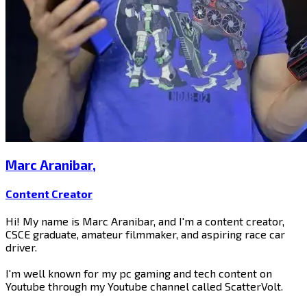
Marc Aranibar​​​​‌ ‍ ​‍​‍‌‍ ‌ ​‍‌‍‍‌‌‍‌ ‌‍‍‌‌‍ ‍​‍​‍​ ‍‍​‍​‍‌ ​ ‌‍​‌‌‍ ‍‌‍‍‌‌ ‌​‌ ‍‌​‍ ‍‌‍‍‌‌‍ ​‍​‍​‍ ​​‍​‍‌‍‍​‌ ​‍‌‍‌‌‌‍‌‍​‍​‍​ ‍‍​‍​‍​‍ ‌‍​‌‌‍‌​‌‍ ‌‌‍‍‌‌‍ ‍​‍ ‌‍‍‌‌‍ ‍‌ ‌​‌‍‌‌‌‍ ‍‌ ‌​​‍ ‌‍‌‌‌‍‌​‌‍‍‌‌ ‌​​‍ ‌‍ ‌‌‍ ‌‍‌​‌‍‌‌​ ‌‌ ​​‌ ​‍‌‍‌‌‌ ​ ‌‍‌‌‌‍ ‍‌ ‌​‌‍​‌‌ ‌​‌‍‍‌‌‍ ‌‍ ‍​ ‍ ‌‍‍‌‌‍‌​​ ‌‌‍‌​​ ‌ ​ ‍​​ ‌​‌‍​‌​ ​ ‌‍‌‍​ ​‍​‍ ‌‌‍​‌​ ‌‌‌‍​ ​ ​​​‍ ‌​ ‌​​ ​‌‌‍​‍​ ​‌​‍ ‌​ ‍‌​ ​​​ ‌‍‌‍​‍​‍ ‌‌‍​ ‌‍‌​‌‍​‍​ ‌‍‌‍​‍​ ‌ ​ ‌‌‌‍‌‍​ ‌ ‌‍​‌​ ​ ​ ‌ ​ ‍ ‌ ‌​‌ ‍‌‌ ​​‌‍‌‌​ ‌‌‍​‌‌ ‌‌‌ ‌​‌‍‍​‌‍ ‌ ​‍​ ‍ ‌ ​​‌‍​‌‌ ‌​‌‍‍​​ ‌‌‍ ‍‌‍​‌‌‍ ‌‌‍‌‌​ ‌‍​‍‌‍​‌‌ ​ ‌‍‌‌‌‌‌‌‌ ​‍‌‍ ​​ ‌​‍‌‌​ ​‍‌​‌‍‌‍​‌‌‍‌​‌‍ ‌‌‍‍‌‌‍ ‍​‍‌‍‌‍‍‌‌‍‌​​ ‌‌‍‌​​ ‌ ​ ‍​​ ‌​‌‍​‌​ ​ ‌‍‌‍​ ​‍​‍ ‌‌‍​‌​ ‌‌‌‍​ ​ ​​​‍ ‌​ ‌​​ ​‌‌‍​‍​ ​‌​‍ ‌​ ‍‌​ ​​​ ‌‍‌‍​‍​‍ ‌‌‍​ ‌‍‌​‌‍​‍​ ‌‍‌‍​‍​ ‌ ​ ‌‌‌‍‌‍​ ‌ ‌‍​‌​ ​ ​ ‌ ​‍‌‍‌ ‌​‌ ‍‌‌ ​​‌‍‌‌​ ‌‌‍​‌‌ ‌‌‌ ‌​‌‍‍​‌‍ ‌ ​‍​‍‌‍‌ ​​‌‍​‌‌ ‌​‌‍‍​​ ‌‌‍ ‍‌‍​‌‌‍ ‌‌‍‌‌​‍‌‍‌ ​​‌‍‌‌‌ ​‍‌ ​ ‌ ​​‌‍‌‌‌‍​ ‌ ‌​‌‍‍‌‌ ‌‍‌‍‌‌​ ‌‌ ​​‌ ‌‌‌‍​‍‌‍ ​‌‍‍‌‌ ​ ‌‍‍​‌‍‌‌‌‍‌​​‍​‍‌ ‌
,
Content Creator​​​​‌ ‍ ​‍​‍‌‍ ‌ ​‍‌‍‍‌‌‍‌ ‌‍‍‌‌‍ ‍​‍​‍​ ‍‍​‍​‍‌ ​ ‌‍​‌‌‍ ‍‌‍‍‌‌ ‌​‌ ‍‌​‍ ‍‌‍‍‌‌‍ ​‍​‍​‍ ​​‍​‍‌‍‍​‌ ​‍‌‍‌‌‌‍‌‍​‍​‍​ ‍‍​‍​‍​‍ ‌‍​‌‌‍‌​‌‍ ‌‌‍‍‌‌‍ ‍​‍ ‌‍‍‌‌‍ ‍‌ ‌​‌‍‌‌‌‍ ‍‌ ‌​​‍ ‌‍‌‌‌‍‌​‌‍‍‌‌ ‌​​‍ ‌‍ ‌‌‍ ‌‍‌​‌‍‌‌​ ‌‌ ​​‌ ​‍‌‍‌‌‌ ​ ‌‍‌‌‌‍ ‍‌ ‌​‌‍​‌‌ ‌​‌‍‍‌‌‍ ‌‍ ‍​ ‍ ‌‍‍‌‌‍‌​​ ‌‌‍‌​​ ‌ ​ ‍​​ ‌​‌‍​‌​ ​ ‌‍‌‍​ ​‍​‍ ‌‌‍​‌​ ‌‌‌‍​ ​ ​​​‍ ‌​ ‌​​ ​‌‌‍​‍​ ​‌​‍ ‌​ ‍‌​ ​​​ ‌‍‌‍​‍​‍ ‌‌‍​ ‌‍‌​‌‍​‍​ ‌‍‌‍​‍​ ‌ ​ ‌‌‌‍‌‍​ ‌ ‌‍​‌​ ​ ​ ‌ ​ ‍ ‌ ‌​‌ ‍‌‌ ​​‌‍‌‌​ ‌‌‍​‌‌ ‌‌‌ ‌​‌‍‍​‌‍ ‌ ​‍​ ‍ ‌ ​​‌‍​‌‌ ‌​‌‍‍​​ ‌‌ ‌​‌‍‍‌‌ ‌​‌‍ ​‌‍‌‌​ ‌‍​‍‌‍​‌‌ ​ ‌‍‌‌‌‌‌‌‌ ​‍‌‍ ​​ ‌​‍‌‌​ ​‍‌​‌‍‌‍​‌‌‍‌​‌‍ ‌‌‍‍‌‌‍ ‍​‍‌‍‌‍‍‌‌‍‌​​ ‌‌‍‌​​ ‌ ​ ‍​​ ‌​‌‍​‌​ ​ ‌‍‌‍​ ​‍​‍ ‌‌‍​‌​ ‌‌‌‍​ ​ ​​​‍ ‌​ ‌​​ ​‌‌‍​‍​ ​‌​‍ ‌​ ‍‌​ ​​​ ‌‍‌‍​‍​‍ ‌‌‍​ ‌‍‌​‌‍​‍​ ‌‍‌‍​‍​ ‌ ​ ‌‌‌‍‌‍​ ‌ ‌‍​‌​ ​ ​ ‌ ​‍‌‍‌ ‌​‌ ‍‌‌ ​​‌‍‌‌​ ‌‌‍​‌‌ ‌‌‌ ‌​‌‍‍​‌‍ ‌ ​‍​‍‌‍‌ ​​‌‍​‌‌ ‌​‌‍‍​​ ‌‌ ‌​‌‍‍‌‌ ‌​‌‍ ​‌‍‌‌​‍‌‍‌ ​​‌‍‌‌‌ ​‍‌ ​ ‌ ​​‌‍‌‌‌‍​ ‌ ‌​‌‍‍‌‌ ‌‍‌‍‌‌​ ‌‌ ​​‌ ‌‌‌‍​‍‌‍ ​‌‍‍‌‌ ​ ‌‍‍​‌‍‌‌‌‍‌​​‍​‍‌ ‌
Hi! My name is Marc Aranibar, and I'm a content creator,
CSCE graduate, amateur filmmaker, and aspiring race car
driver.
I'm well known for my pc gaming and tech content on
Youtube through my Youtube channel called ScatterVolt. ​​​​‌ ‍ ​‍​‍‌‍ ‌ ​‍‌‍‍‌‌‍‌ ‌‍‍‌‌‍ ‍​‍​‍​ ‍‍​‍​‍‌ ​ ‌‍​‌‌‍ ‍‌‍‍‌‌ ‌​‌ ‍‌​‍ ‍‌‍‍‌‌‍ ​‍​‍​‍ ​​‍​‍‌‍‍​‌ ​‍‌‍‌‌‌‍‌‍​‍​‍​ ‍‍​‍​‍​‍ ‌‍​‌‌‍‌​‌‍ ‌‌‍‍‌‌‍ ‍​‍ ‌‍‍‌‌‍ ‍‌ ‌​‌‍‌‌‌‍ ‍‌ ‌​​‍ ‌‍‌‌‌‍‌​‌‍‍‌‌ ‌​​‍ ‌‍ ‌‌‍ ‌‍‌​‌‍‌‌​ ‌‌ ​​‌ ​‍‌‍‌‌‌ ​ ‌‍‌‌‌‍ ‍‌ ‌​‌‍​‌‌ ‌​‌‍‍‌‌‍ ‌‍ ‍​ ‍ ‌‍‍‌‌‍‌​​ ‌‌‍‌​​ ‌ ​ ‍​​ ‌​‌‍​‌​ ​ ‌‍‌‍​ ​‍​‍ ‌‌‍​‌​ ‌‌‌‍​ ​ ​​​‍ ‌​ ‌​​ ​‌‌‍​‍​ ​‌​‍ ‌​ ‍‌​ ​​​ ‌‍‌‍​‍​‍ ‌‌‍​ ‌‍‌​‌‍​‍​ ‌‍‌‍​‍​ ‌ ​ ‌‌‌‍‌‍​ ‌ ‌‍​‌​ ​ ​ ‌ ​ ‍ ‌ ‌​‌ ‍‌‌ ​​‌‍‌‌​ ‌‌‍​‌‌ ‌‌‌ ‌​‌‍‍​‌‍ ‌ ​‍​ ‍ ‌ ​​‌‍​‌‌ ‌​‌‍‍​​ ‌‌‍​‍‌‍‍‌‌‍ ​‍‌‌​ ‌‌‌​​‍‌‌ ‌‍‍ ‌‍‌‌‌ ‍‌​‍‌‌​ ​ ‌​‌​​‍‌‌​ ​ ‌​‌​​‍‌‌​ ​‍​ ​‍​ ​ ‌‍‌‍​ ​​​ ​​​ ​​​ ‌‌​ ‍​‌‍​‍​ ‌​​ ​​‌‍​ ​ ​‍​‍‌‌​ ​‍​ ​‍​‍‌‌​ ‌‌‌​‌​​‍ ‍‌‍​ ‌‍‍​‌‍‍‌‌‍ ​‌‍‌​‌ ​‍‌‍‌‌‌‍ ‍​‍‌‌​ ‌‌‌​​‍‌‌ ‌‍‍ ‌‍‌‌‌ ‍‌​‍‌‌​ ​ ‌​‌​​‍‌‌​ ​ ‌​‌​​‍‌‌​ ​‍​ ​‍​ ‌ ​ ​ ​ ‍​​ ‍‌​ ‌‍​ ​​​ ​‍​ ‌‍​ ‌‌‌‍‌‍​ ​​​ ​ ​ ​​​‍‌‌​ ​‍​ ​‍​‍‌‌​ ‌‌‌​‌​​‍ ‍‌ ‌​‌‍‌‌‌ ‍​‌ ‌​​ ‌‍​‍‌‍​‌‌ ​ ‌‍‌‌‌‌‌‌‌ ​‍‌‍ ​​ ‌​‍‌‌​ ​‍‌​‌‍‌‍​‌‌‍‌​‌‍ ‌‌‍‍‌‌‍ ‍​‍‌‍‌‍‍‌‌‍‌​​ ‌‌‍‌​​ ‌ ​ ‍​​ ‌​‌‍​‌​ ​ ‌‍‌‍​ ​‍​‍ ‌‌‍​‌​ ‌‌‌‍​ ​ ​​​‍ ‌​ ‌​​ ​‌‌‍​‍​ ​‌​‍ ‌​ ‍‌​ ​​​ ‌‍‌‍​‍​‍ ‌‌‍​ ‌‍‌​‌‍​‍​ ‌‍‌‍​‍​ ‌ ​ ‌‌‌‍‌‍​ ‌ ‌‍​‌​ ​ ​ ‌ ​‍‌‍‌ ‌​‌ ‍‌‌ ​​‌‍‌‌​ ‌‌‍​‌‌ ‌‌‌ ‌​‌‍‍​‌‍ ‌ ​‍​‍‌‍‌ ​​‌‍​‌‌ ‌​‌‍‍​​ ‌‌‍​‍‌‍‍‌‌‍ ​‍‌‌​ ‌‌‌​​‍‌‌ ‌‍‍ ‌‍‌‌‌ ‍‌​‍‌‌​ ​ ‌​‌​​‍‌‌​ ​ ‌​‌​​‍‌‌​ ​‍​ ​‍​ ​ ‌‍‌‍​ ​​​ ​​​ ​​​ ‌‌​ ‍​‌‍​‍​ ‌​​ ​​‌‍​ ​ ​‍​‍‌‌​ ​‍​ ​‍​‍‌‌​ ‌‌‌​‌​​‍ ‍‌‍​ ‌‍‍​‌‍‍‌‌‍ ​‌‍‌​‌ ​‍‌‍‌‌‌‍ ‍​‍‌‌​ ‌‌‌​​‍‌‌ ‌‍‍ ‌‍‌‌‌ ‍‌​‍‌‌​ ​ ‌​‌​​‍‌‌​ ​ ‌​‌​​‍‌‌​ ​‍​ ​‍​ ‌ ​ ​ ​ ‍​​ ‍‌​ ‌‍​ ​​​ ​‍​ ‌‍​ ‌‌‌‍‌‍​ ​​​ ​ ​ ​​​‍‌‌​ ​‍​ ​‍​‍‌‌​ ‌‌‌​‌​​‍ ‍‌ ‌​‌‍‌‌‌ ‍​‌ ‌​​‍‌‍‌ ​​‌‍‌‌‌ ​‍‌ ​ ‌ ​​‌‍‌‌‌‍​ ‌ ‌​‌‍‍‌‌ ‌‍‌‍‌‌​ ‌‌ ​​‌ ‌‌‌‍​‍‌‍ ​‌‍‍‌‌ ​ ‌‍‍​‌‍‌‌‌‍‌​​‍​‍‌ ‌