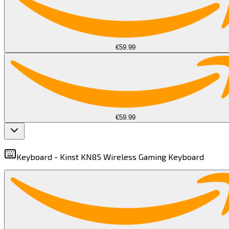
€59.99
€59.99
Keyboard -
Kinst KN85 Wireless Gaming Keyboard​​​​‌ ‍ ​‍​‍‌‍ ‌ ​‍‌‍‍‌‌‍‌ ‌‍‍‌‌‍ ‍​‍​‍​ ‍‍​‍​‍‌ ​ ‌‍​‌‌‍ ‍‌‍‍‌‌ ‌​‌ ‍‌​‍ ‍‌‍‍‌‌‍ ​‍​‍​‍ ​​‍​‍‌‍‍​‌ ​‍‌‍‌‌‌‍‌‍​‍​‍​ ‍‍​‍​‍​‍ ‌‍​‌‌‍‌​‌‍ ‌‌‍‍‌‌‍ ‍​‍ ‌‍‍‌‌‍ ‍‌ ‌​‌‍‌‌‌‍ ‍‌ ‌​​‍ ‌‍‌‌‌‍‌​‌‍‍‌‌ ‌​​‍ ‌‍ ‌‌‍ ‌‍‌​‌‍‌‌​ ‌‌ ​​‌ ​‍‌‍‌‌‌ ​ ‌‍‌‌‌‍ ‍‌ ‌​‌‍​‌‌ ‌​‌‍‍‌‌‍ ‌‍ ‍​ ‍ ‌‍‍‌‌‍‌​​ ‌‌‍‌​‌‍‌​‌‍​ ​ ‌​‌‍​ ​ ‌‌​ ‌‌​ ‍‌​‍ ‌‌‍‌​​ ‌‌​ ‌‌​ ​ ​‍ ‌​ ‌​​ ‍‌‌‍‌‌​ ​​​‍ ‌‌‍​‍‌‍‌‌‌‍‌‍‌‍​ ​‍ ‌​ ‍​​ ‌​‌‍​‍​ ​‌​ ‍‌​ ‌ ‌‍​‌‌‍​ ‌‍‌‌​ ​​​ ‌​​ ‌‌​ ‍ ‌ ‌​‌ ‍‌‌ ​​‌‍‌‌​ ‌‌‍ ‌ ‌​‌‍‍​‌‍‌‌‌ ​‍​ ‍ ‌ ​​‌‍​‌‌ ‌​‌‍‍​​ ‌‌‍ ‍‌‍​‌‌‍ ‌‌‍‌‌​ ‌‍​‍‌‍​‌‌ ​ ‌‍‌‌‌‌‌‌‌ ​‍‌‍ ​​ ‌​‍‌‌​ ​‍‌​‌‍‌‍​‌‌‍‌​‌‍ ‌‌‍‍‌‌‍ ‍​‍‌‍‌‍‍‌‌‍‌​​ ‌‌‍‌​‌‍‌​‌‍​ ​ ‌​‌‍​ ​ ‌‌​ ‌‌​ ‍‌​‍ ‌‌‍‌​​ ‌‌​ ‌‌​ ​ ​‍ ‌​ ‌​​ ‍‌‌‍‌‌​ ​​​‍ ‌‌‍​‍‌‍‌‌‌‍‌‍‌‍​ ​‍ ‌​ ‍​​ ‌​‌‍​‍​ ​‌​ ‍‌​ ‌ ‌‍​‌‌‍​ ‌‍‌‌​ ​​​ ‌​​ ‌‌​‍‌‍‌ ‌​‌ ‍‌‌ ​​‌‍‌‌​ ‌‌‍ ‌ ‌​‌‍‍​‌‍‌‌‌ ​‍​‍‌‍‌ ​​‌‍​‌‌ ‌​‌‍‍​​ ‌‌‍ ‍‌‍​‌‌‍ ‌‌‍‌‌​‍‌‍‌ ​​‌‍‌‌‌ ​‍‌ ​ ‌ ​​‌‍‌‌‌‍​ ‌ ‌​‌‍‍‌‌ ‌‍‌‍‌‌​ ‌‌ ​​‌ ‌‌‌‍​‍‌‍ ​‌‍‍‌‌ ​ ‌‍‍​‌‍‌‌‌‍‌​​‍​‍‌ ‌