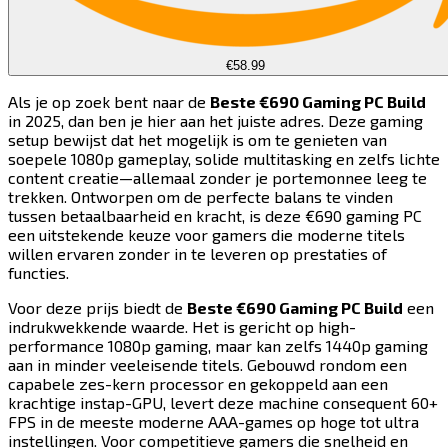
€58.99
Als je op zoek bent naar de ​​​​‌ ‍ ​‍​‍‌‍ ‌ ​‍‌‍‍‌‌‍‌ ‌‍‍‌‌‍ ‍​‍​‍​ ‍‍​‍​‍‌ ​ ‌‍​‌‌‍ ‍‌‍‍‌‌ ‌​‌ ‍‌​‍ ‍‌‍‍‌‌‍ ​‍​‍​‍ ​​‍​‍‌‍‍​‌ ​‍‌‍‌‌‌‍‌‍​‍​‍​ ‍‍​‍​‍​‍ ‌‍​‌‌‍‌​‌‍ ‌‌‍‍‌‌‍ ‍​‍ ‌‍‍‌‌‍ ‍‌ ‌​‌‍‌‌‌‍ ‍‌ ‌​​‍ ‌‍‌‌‌‍‌​‌‍‍‌‌ ‌​​‍ ‌‍ ‌‌‍ ‌‍‌​‌‍‌‌​ ‌‌ ​​‌ ​‍‌‍‌‌‌ ​ ‌‍‌‌‌‍ ‍‌ ‌​‌‍​‌‌ ‌​‌‍‍‌‌‍ ‌‍ ‍​ ‍ ‌‍‍‌‌‍‌​​ ‌​ ‌​​ ‌ ​ ‌ ‌‍​‌​ ​‌​ ‌‍​ ‌​​ ​ ​‍ ‌​ ‍‌​ ​‍‌‍​‍‌‍‌​​‍ ‌​ ‌​​ ‌‍​ ​​​ ​ ​‍ ‌‌‍​‍​ ‍​​ ​‌​ ‌‍​‍ ‌​ ​‌​ ​‌​ ‌‍‌‍‌​​ ‌‌‌‍‌‍‌‍​ ​ ​‍​ ​ ‌‍‌‍​ ‍​​ ‍‌​ ‍ ‌ ‌​‌ ‍‌‌ ​​‌‍‌‌​ ‌‌‍​‍‌ ‌‌‌‍‍‌‌‍ ​‌‍‌​​ ‍ ‌ ​​‌‍​‌‌ ‌​‌‍‍​​ ‌‌‍‍‌​ ​‌​ ‍​‌‍ ‍‌‌ ‌‍ ​‌‍ ‌‍ ‍‌‍‌ ‌‌ ‌‍‌​‌‍‌‌‌ ​ ‌‍​ ​‍‌‌​ ‌‌‌​​‍‌‌ ‌‍‍ ‌‍‌‌‌ ‍‌​‍‌‌​ ​ ‌​‌​​‍‌‌​ ​ ‌​‌​​‍‌‌​ ​‍​ ​‍‌‍ ‍‌‍ ​​‍‌‌​ ​‍​ ​‍​‍‌‌​ ‌‌‌​‌​​‍ ‍‌ ‌‍‌‍​‌‌‍ ​‌ ‌‌‌‍‌‌​‍‌‌​ ‌‌‌​​‍‌‌ ‌‍‍ ‌‍‌‌‌ ‍‌​‍‌‌​ ​ ‌​‌​​‍‌‌​ ​ ‌​‌​​‍‌‌​ ​‍​ ​‍‌‍​‍​ ​‌​ ​​​ ‌ ​ ‌‌​ ‌‌‌‍‌‍‌‍‌​​ ‍‌‌‍‌​‌‍‌‍​ ‌ ​‍‌‌​ ​‍​ ​‍​‍‌‌​ ‌‌‌​‌​​‍ ‍‌‍​ ‌‍‍​‌‍‍‌‌‍ ​‌‍‌​‌ ​‍‌‍‌‌‌‍ ‍​‍‌‌​ ‌‌‌​​‍‌‌ ‌‍‍ ‌‍‌‌‌ ‍‌​‍‌‌​ ​ ‌​‌​​‍‌‌​ ​ ‌​‌​​‍‌‌​ ​‍​ ​‍‌‍​ ​ ‍‌​ ‌‌​ ​‌​ ​‌​ ‌‍​ ‌‌​ ‌‍‌‍​ ​ ​​​ ‍‌​ ‍‌​‍‌‌​ ​‍​ ​‍​‍‌‌​ ‌‌‌​‌​​‍ ‍‌ ‌​‌‍‌‌‌ ‍​‌ ‌​​ ‌‍​‍‌‍​‌‌ ​ ‌‍‌‌‌‌‌‌‌ ​‍‌‍ ​​ ‌​‍‌‌​ ​‍‌​‌‍‌‍​‌‌‍‌​‌‍ ‌‌‍‍‌‌‍ ‍​‍‌‍‌‍‍‌‌‍‌​​ ‌​ ‌​​ ‌ ​ ‌ ‌‍​‌​ ​‌​ ‌‍​ ‌​​ ​ ​‍ ‌​ ‍‌​ ​‍‌‍​‍‌‍‌​​‍ ‌​ ‌​​ ‌‍​ ​​​ ​ ​‍ ‌‌‍​‍​ ‍​​ ​‌​ ‌‍​‍ ‌​ ​‌​ ​‌​ ‌‍‌‍‌​​ ‌‌‌‍‌‍‌‍​ ​ ​‍​ ​ ‌‍‌‍​ ‍​​ ‍‌​‍‌‍‌ ‌​‌ ‍‌‌ ​​‌‍‌‌​ ‌‌‍​‍‌ ‌‌‌‍‍‌‌‍ ​‌‍‌​​‍‌‍‌ ​​‌‍​‌‌ ‌​‌‍‍​​ ‌‌‍‍‌​ ​‌​ ‍​‌‍ ‍‌‌ ‌‍ ​‌‍ ‌‍ ‍‌‍‌ ‌‌ ‌‍‌​‌‍‌‌‌ ​ ‌‍​ ​‍‌‌​ ‌‌‌​​‍‌‌ ‌‍‍ ‌‍‌‌‌ ‍‌​‍‌‌​ ​ ‌​‌​​‍‌‌​ ​ ‌​‌​​‍‌‌​ ​‍​ ​‍‌‍ ‍‌‍ ​​‍‌‌​ ​‍​ ​‍​‍‌‌​ ‌‌‌​‌​​‍ ‍‌ ‌‍‌‍​‌‌‍ ​‌ ‌‌‌‍‌‌​‍‌‌​ ‌‌‌​​‍‌‌ ‌‍‍ ‌‍‌‌‌ ‍‌​‍‌‌​ ​ ‌​‌​​‍‌‌​ ​ ‌​‌​​‍‌‌​ ​‍​ ​‍‌‍​‍​ ​‌​ ​​​ ‌ ​ ‌‌​ ‌‌‌‍‌‍‌‍‌​​ ‍‌‌‍‌​‌‍‌‍​ ‌ ​‍‌‌​ ​‍​ ​‍​‍‌‌​ ‌‌‌​‌​​‍ ‍‌‍​ ‌‍‍​‌‍‍‌‌‍ ​‌‍‌​‌ ​‍‌‍‌‌‌‍ ‍​‍‌‌​ ‌‌‌​​‍‌‌ ‌‍‍ ‌‍‌‌‌ ‍‌​‍‌‌​ ​ ‌​‌​​‍‌‌​ ​ ‌​‌​​‍‌‌​ ​‍​ ​‍‌‍​ ​ ‍‌​ ‌‌​ ​‌​ ​‌​ ‌‍​ ‌‌​ ‌‍‌‍​ ​ ​​​ ‍‌​ ‍‌​‍‌‌​ ​‍​ ​‍​‍‌‌​ ‌‌‌​‌​​‍ ‍‌ ‌​‌‍‌‌‌ ‍​‌ ‌​​‍‌‍‌ ​​‌‍‌‌‌ ​‍‌ ​ ‌ ​​‌‍‌‌‌‍​ ‌ ‌​‌‍‍‌‌ ‌‍‌‍‌‌​ ‌‌ ​​‌ ‌‌‌‍​‍‌‍ ​‌‍‍‌‌ ​ ‌‍‍​‌‍‌‌‌‍‌​​‍​‍‌ ‌
Beste €690 Gaming PC Build​​​​‌ ‍ ​‍​‍‌‍ ‌ ​‍‌‍‍‌‌‍‌ ‌‍‍‌‌‍ ‍​‍​‍​ ‍‍​‍​‍‌ ​ ‌‍​‌‌‍ ‍‌‍‍‌‌ ‌​‌ ‍‌​‍ ‍‌‍‍‌‌‍ ​‍​‍​‍ ​​‍​‍‌‍‍​‌ ​‍‌‍‌‌‌‍‌‍​‍​‍​ ‍‍​‍​‍​‍ ‌‍​‌‌‍‌​‌‍ ‌‌‍‍‌‌‍ ‍​‍ ‌‍‍‌‌‍ ‍‌ ‌​‌‍‌‌‌‍ ‍‌ ‌​​‍ ‌‍‌‌‌‍‌​‌‍‍‌‌ ‌​​‍ ‌‍ ‌‌‍ ‌‍‌​‌‍‌‌​ ‌‌ ​​‌ ​‍‌‍‌‌‌ ​ ‌‍‌‌‌‍ ‍‌ ‌​‌‍​‌‌ ‌​‌‍‍‌‌‍ ‌‍ ‍​ ‍ ‌‍‍‌‌‍‌​​ ‌​ ‌​​ ‌ ​ ‌ ‌‍​‌​ ​‌​ ‌‍​ ‌​​ ​ ​‍ ‌​ ‍‌​ ​‍‌‍​‍‌‍‌​​‍ ‌​ ‌​​ ‌‍​ ​​​ ​ ​‍ ‌‌‍​‍​ ‍​​ ​‌​ ‌‍​‍ ‌​ ​‌​ ​‌​ ‌‍‌‍‌​​ ‌‌‌‍‌‍‌‍​ ​ ​‍​ ​ ‌‍‌‍​ ‍​​ ‍‌​ ‍ ‌ ‌​‌ ‍‌‌ ​​‌‍‌‌​ ‌‌‍​‍‌ ‌‌‌‍‍‌‌‍ ​‌‍‌​​ ‍ ‌ ​​‌‍​‌‌ ‌​‌‍‍​​ ‌‌‍‍‌​ ​‌​ ‍​‌‍ ‍‌‌ ‌‍ ​‌‍ ‌‍ ‍‌‍‌ ‌‌ ‌‍‌​‌‍‌‌‌ ​ ‌‍​ ​‍‌‌​ ‌‌‌​​‍‌‌ ‌‍‍ ‌‍‌‌‌ ‍‌​‍‌‌​ ​ ‌​‌​​‍‌‌​ ​ ‌​‌​​‍‌‌​ ​‍​ ​‍‌‍ ‍‌‍ ​​‍‌‌​ ​‍​ ​‍​‍‌‌​ ‌‌‌​‌​​‍ ‍‌ ‌‍‌‍​‌‌‍ ​‌ ‌‌‌‍‌‌​‍‌‌​ ‌‌‌​​‍‌‌ ‌‍‍ ‌‍‌‌‌ ‍‌​‍‌‌​ ​ ‌​‌​​‍‌‌​ ​ ‌​‌​​‍‌‌​ ​‍​ ​‍‌‍​‍​ ​‌​ ​​​ ‌ ​ ‌‌​ ‌‌‌‍‌‍‌‍‌​​ ‍‌‌‍‌​‌‍‌‍​ ‌ ​‍‌‌​ ​‍​ ​‍​‍‌‌​ ‌‌‌​‌​​‍ ‍‌‍​ ‌‍‍​‌‍‍‌‌‍ ​‌‍‌​‌ ​‍‌‍‌‌‌‍ ‍​‍‌‌​ ‌‌‌​​‍‌‌ ‌‍‍ ‌‍‌‌‌ ‍‌​‍‌‌​ ​ ‌​‌​​‍‌‌​ ​ ‌​‌​​‍‌‌​ ​‍​ ​‍​ ‍‌‌‍‌‍​ ‍‌​ ​‌‌‍‌‍​ ‌​​ ​​‌‍‌‌​ ‍‌​ ‌‍‌‍‌‌​ ‍‌​‍‌‌​ ​‍​ ​‍​‍‌‌​ ‌‌‌​‌​​‍ ‍‌ ‌​‌‍‌‌‌ ‍​‌ ‌​​ ‌‍​‍‌‍​‌‌ ​ ‌‍‌‌‌‌‌‌‌ ​‍‌‍ ​​ ‌​‍‌‌​ ​‍‌​‌‍‌‍​‌‌‍‌​‌‍ ‌‌‍‍‌‌‍ ‍​‍‌‍‌‍‍‌‌‍‌​​ ‌​ ‌​​ ‌ ​ ‌ ‌‍​‌​ ​‌​ ‌‍​ ‌​​ ​ ​‍ ‌​ ‍‌​ ​‍‌‍​‍‌‍‌​​‍ ‌​ ‌​​ ‌‍​ ​​​ ​ ​‍ ‌‌‍​‍​ ‍​​ ​‌​ ‌‍​‍ ‌​ ​‌​ ​‌​ ‌‍‌‍‌​​ ‌‌‌‍‌‍‌‍​ ​ ​‍​ ​ ‌‍‌‍​ ‍​​ ‍‌​‍‌‍‌ ‌​‌ ‍‌‌ ​​‌‍‌‌​ ‌‌‍​‍‌ ‌‌‌‍‍‌‌‍ ​‌‍‌​​‍‌‍‌ ​​‌‍​‌‌ ‌​‌‍‍​​ ‌‌‍‍‌​ ​‌​ ‍​‌‍ ‍‌‌ ‌‍ ​‌‍ ‌‍ ‍‌‍‌ ‌‌ ‌‍‌​‌‍‌‌‌ ​ ‌‍​ ​‍‌‌​ ‌‌‌​​‍‌‌ ‌‍‍ ‌‍‌‌‌ ‍‌​‍‌‌​ ​ ‌​‌​​‍‌‌​ ​ ‌​‌​​‍‌‌​ ​‍​ ​‍‌‍ ‍‌‍ ​​‍‌‌​ ​‍​ ​‍​‍‌‌​ ‌‌‌​‌​​‍ ‍‌ ‌‍‌‍​‌‌‍ ​‌ ‌‌‌‍‌‌​‍‌‌​ ‌‌‌​​‍‌‌ ‌‍‍ ‌‍‌‌‌ ‍‌​‍‌‌​ ​ ‌​‌​​‍‌‌​ ​ ‌​‌​​‍‌‌​ ​‍​ ​‍‌‍​‍​ ​‌​ ​​​ ‌ ​ ‌‌​ ‌‌‌‍‌‍‌‍‌​​ ‍‌‌‍‌​‌‍‌‍​ ‌ ​‍‌‌​ ​‍​ ​‍​‍‌‌​ ‌‌‌​‌​​‍ ‍‌‍​ ‌‍‍​‌‍‍‌‌‍ ​‌‍‌​‌ ​‍‌‍‌‌‌‍ ‍​‍‌‌​ ‌‌‌​​‍‌‌ ‌‍‍ ‌‍‌‌‌ ‍‌​‍‌‌​ ​ ‌​‌​​‍‌‌​ ​ ‌​‌​​‍‌‌​ ​‍​ ​‍​ ‍‌‌‍‌‍​ ‍‌​ ​‌‌‍‌‍​ ‌​​ ​​‌‍‌‌​ ‍‌​ ‌‍‌‍‌‌​ ‍‌​‍‌‌​ ​‍​ ​‍​‍‌‌​ ‌‌‌​‌​​‍ ‍‌ ‌​‌‍‌‌‌ ‍​‌ ‌​​‍‌‍‌ ​​‌‍‌‌‌ ​‍‌ ​ ‌ ​​‌‍‌‌‌‍​ ‌ ‌​‌‍‍‌‌ ‌‍‌‍‌‌​ ‌‌ ​​‌ ‌‌‌‍​‍‌‍ ​‌‍‍‌‌ ​ ‌‍‍​‌‍‌‌‌‍‌​​‍​‍‌ ‌
in 2025, dan ben je hier aan het juiste adres. Deze gaming
setup bewijst dat het mogelijk is om te genieten van
soepele 1080p gameplay, solide multitasking en zelfs lichte
content creatie—allemaal zonder je portemonnee leeg te
trekken. Ontworpen om de perfecte balans te vinden
tussen betaalbaarheid en kracht, is deze €690 gaming PC
een uitstekende keuze voor gamers die moderne titels
willen ervaren zonder in te leveren op prestaties of
functies.​​​​‌ ‍ ​‍​‍‌‍ ‌ ​‍‌‍‍‌‌‍‌ ‌‍‍‌‌‍ ‍​‍​‍​ ‍‍​‍​‍‌ ​ ‌‍​‌‌‍ ‍‌‍‍‌‌ ‌​‌ ‍‌​‍ ‍‌‍‍‌‌‍ ​‍​‍​‍ ​​‍​‍‌‍‍​‌ ​‍‌‍‌‌‌‍‌‍​‍​‍​ ‍‍​‍​‍​‍ ‌‍​‌‌‍‌​‌‍ ‌‌‍‍‌‌‍ ‍​‍ ‌‍‍‌‌‍ ‍‌ ‌​‌‍‌‌‌‍ ‍‌ ‌​​‍ ‌‍‌‌‌‍‌​‌‍‍‌‌ ‌​​‍ ‌‍ ‌‌‍ ‌‍‌​‌‍‌‌​ ‌‌ ​​‌ ​‍‌‍‌‌‌ ​ ‌‍‌‌‌‍ ‍‌ ‌​‌‍​‌‌ ‌​‌‍‍‌‌‍ ‌‍ ‍​ ‍ ‌‍‍‌‌‍‌​​ ‌​ ‌​​ ‌ ​ ‌ ‌‍​‌​ ​‌​ ‌‍​ ‌​​ ​ ​‍ ‌​ ‍‌​ ​‍‌‍​‍‌‍‌​​‍ ‌​ ‌​​ ‌‍​ ​​​ ​ ​‍ ‌‌‍​‍​ ‍​​ ​‌​ ‌‍​‍ ‌​ ​‌​ ​‌​ ‌‍‌‍‌​​ ‌‌‌‍‌‍‌‍​ ​ ​‍​ ​ ‌‍‌‍​ ‍​​ ‍‌​ ‍ ‌ ‌​‌ ‍‌‌ ​​‌‍‌‌​ ‌‌‍​‍‌ ‌‌‌‍‍‌‌‍ ​‌‍‌​​ ‍ ‌ ​​‌‍​‌‌ ‌​‌‍‍​​ ‌‌‍‍‌​ ​‌​ ‍​‌‍ ‍‌‌ ‌‍ ​‌‍ ‌‍ ‍‌‍‌ ‌‌ ‌‍‌​‌‍‌‌‌ ​ ‌‍​ ​‍‌‌​ ‌‌‌​​‍‌‌ ‌‍‍ ‌‍‌‌‌ ‍‌​‍‌‌​ ​ ‌​‌​​‍‌‌​ ​ ‌​‌​​‍‌‌​ ​‍​ ​‍‌‍ ‍‌‍ ​​‍‌‌​ ​‍​ ​‍​‍‌‌​ ‌‌‌​‌​​‍ ‍‌ ‌‍‌‍​‌‌‍ ​‌ ‌‌‌‍‌‌​‍‌‌​ ‌‌‌​​‍‌‌ ‌‍‍ ‌‍‌‌‌ ‍‌​‍‌‌​ ​ ‌​‌​​‍‌‌​ ​ ‌​‌​​‍‌‌​ ​‍​ ​‍‌‍​‍​ ​‌​ ​​​ ‌ ​ ‌‌​ ‌‌‌‍‌‍‌‍‌​​ ‍‌‌‍‌​‌‍‌‍​ ‌ ​‍‌‌​ ​‍​ ​‍​‍‌‌​ ‌‌‌​‌​​‍ ‍‌‍​ ‌‍‍​‌‍‍‌‌‍ ​‌‍‌​‌ ​‍‌‍‌‌‌‍ ‍​‍‌‌​ ‌‌‌​​‍‌‌ ‌‍‍ ‌‍‌‌‌ ‍‌​‍‌‌​ ​ ‌​‌​​‍‌‌​ ​ ‌​‌​​‍‌‌​ ​‍​ ​‍‌‍‌​​ ​ ​ ‍‌‌‍‌‌​ ‍​​ ​‍‌‍‌‌‌‍​ ‌‍​‌‌‍‌‍​ ‌‍​ ‍‌​‍‌‌​ ​‍​ ​‍​‍‌‌​ ‌‌‌​‌​​‍ ‍‌ ‌​‌‍‌‌‌ ‍​‌ ‌​​ ‌‍​‍‌‍​‌‌ ​ ‌‍‌‌‌‌‌‌‌ ​‍‌‍ ​​ ‌​‍‌‌​ ​‍‌​‌‍‌‍​‌‌‍‌​‌‍ ‌‌‍‍‌‌‍ ‍​‍‌‍‌‍‍‌‌‍‌​​ ‌​ ‌​​ ‌ ​ ‌ ‌‍​‌​ ​‌​ ‌‍​ ‌​​ ​ ​‍ ‌​ ‍‌​ ​‍‌‍​‍‌‍‌​​‍ ‌​ ‌​​ ‌‍​ ​​​ ​ ​‍ ‌‌‍​‍​ ‍​​ ​‌​ ‌‍​‍ ‌​ ​‌​ ​‌​ ‌‍‌‍‌​​ ‌‌‌‍‌‍‌‍​ ​ ​‍​ ​ ‌‍‌‍​ ‍​​ ‍‌​‍‌‍‌ ‌​‌ ‍‌‌ ​​‌‍‌‌​ ‌‌‍​‍‌ ‌‌‌‍‍‌‌‍ ​‌‍‌​​‍‌‍‌ ​​‌‍​‌‌ ‌​‌‍‍​​ ‌‌‍‍‌​ ​‌​ ‍​‌‍ ‍‌‌ ‌‍ ​‌‍ ‌‍ ‍‌‍‌ ‌‌ ‌‍‌​‌‍‌‌‌ ​ ‌‍​ ​‍‌‌​ ‌‌‌​​‍‌‌ ‌‍‍ ‌‍‌‌‌ ‍‌​‍‌‌​ ​ ‌​‌​​‍‌‌​ ​ ‌​‌​​‍‌‌​ ​‍​ ​‍‌‍ ‍‌‍ ​​‍‌‌​ ​‍​ ​‍​‍‌‌​ ‌‌‌​‌​​‍ ‍‌ ‌‍‌‍​‌‌‍ ​‌ ‌‌‌‍‌‌​‍‌‌​ ‌‌‌​​‍‌‌ ‌‍‍ ‌‍‌‌‌ ‍‌​‍‌‌​ ​ ‌​‌​​‍‌‌​ ​ ‌​‌​​‍‌‌​ ​‍​ ​‍‌‍​‍​ ​‌​ ​​​ ‌ ​ ‌‌​ ‌‌‌‍‌‍‌‍‌​​ ‍‌‌‍‌​‌‍‌‍​ ‌ ​‍‌‌​ ​‍​ ​‍​‍‌‌​ ‌‌‌​‌​​‍ ‍‌‍​ ‌‍‍​‌‍‍‌‌‍ ​‌‍‌​‌ ​‍‌‍‌‌‌‍ ‍​‍‌‌​ ‌‌‌​​‍‌‌ ‌‍‍ ‌‍‌‌‌ ‍‌​‍‌‌​ ​ ‌​‌​​‍‌‌​ ​ ‌​‌​​‍‌‌​ ​‍​ ​‍‌‍‌​​ ​ ​ ‍‌‌‍‌‌​ ‍​​ ​‍‌‍‌‌‌‍​ ‌‍​‌‌‍‌‍​ ‌‍​ ‍‌​‍‌‌​ ​‍​ ​‍​‍‌‌​ ‌‌‌​‌​​‍ ‍‌ ‌​‌‍‌‌‌ ‍​‌ ‌​​‍‌‍‌ ​​‌‍‌‌‌ ​‍‌ ​ ‌ ​​‌‍‌‌‌‍​ ‌ ‌​‌‍‍‌‌ ‌‍‌‍‌‌​ ‌‌ ​​‌ ‌‌‌‍​‍‌‍ ​‌‍‍‌‌ ​ ‌‍‍​‌‍‌‌‌‍‌​​‍​‍‌ ‌
Voor deze prijs biedt de ​​​​‌ ‍ ​‍​‍‌‍ ‌ ​‍‌‍‍‌‌‍‌ ‌‍‍‌‌‍ ‍​‍​‍​ ‍‍​‍​‍‌ ​ ‌‍​‌‌‍ ‍‌‍‍‌‌ ‌​‌ ‍‌​‍ ‍‌‍‍‌‌‍ ​‍​‍​‍ ​​‍​‍‌‍‍​‌ ​‍‌‍‌‌‌‍‌‍​‍​‍​ ‍‍​‍​‍​‍ ‌‍​‌‌‍‌​‌‍ ‌‌‍‍‌‌‍ ‍​‍ ‌‍‍‌‌‍ ‍‌ ‌​‌‍‌‌‌‍ ‍‌ ‌​​‍ ‌‍‌‌‌‍‌​‌‍‍‌‌ ‌​​‍ ‌‍ ‌‌‍ ‌‍‌​‌‍‌‌​ ‌‌ ​​‌ ​‍‌‍‌‌‌ ​ ‌‍‌‌‌‍ ‍‌ ‌​‌‍​‌‌ ‌​‌‍‍‌‌‍ ‌‍ ‍​ ‍ ‌‍‍‌‌‍‌​​ ‌​ ‌​​ ‌ ​ ‌ ‌‍​‌​ ​‌​ ‌‍​ ‌​​ ​ ​‍ ‌​ ‍‌​ ​‍‌‍​‍‌‍‌​​‍ ‌​ ‌​​ ‌‍​ ​​​ ​ ​‍ ‌‌‍​‍​ ‍​​ ​‌​ ‌‍​‍ ‌​ ​‌​ ​‌​ ‌‍‌‍‌​​ ‌‌‌‍‌‍‌‍​ ​ ​‍​ ​ ‌‍‌‍​ ‍​​ ‍‌​ ‍ ‌ ‌​‌ ‍‌‌ ​​‌‍‌‌​ ‌‌‍​‍‌ ‌‌‌‍‍‌‌‍ ​‌‍‌​​ ‍ ‌ ​​‌‍​‌‌ ‌​‌‍‍​​ ‌‌‍‍‌​ ​‌​ ‍​‌‍ ‍‌‌ ‌‍ ​‌‍ ‌‍ ‍‌‍‌ ‌‌ ‌‍‌​‌‍‌‌‌ ​ ‌‍​ ​‍‌‌​ ‌‌‌​​‍‌‌ ‌‍‍ ‌‍‌‌‌ ‍‌​‍‌‌​ ​ ‌​‌​​‍‌‌​ ​ ‌​‌​​‍‌‌​ ​‍​ ​‍‌‍ ‍‌‍ ​​‍‌‌​ ​‍​ ​‍​‍‌‌​ ‌‌‌​‌​​‍ ‍‌ ‌‍‌‍​‌‌‍ ​‌ ‌‌‌‍‌‌​‍‌‌​ ‌‌‌​​‍‌‌ ‌‍‍ ‌‍‌‌‌ ‍‌​‍‌‌​ ​ ‌​‌​​‍‌‌​ ​ ‌​‌​​‍‌‌​ ​‍​ ​‍​ ‌‍​ ‌ ​ ​ ​ ‌‌​ ​ ​ ‍‌​ ​​​ ‌‍​ ‍‌​ ‍‌‌‍‌​​ ​‌​‍‌‌​ ​‍​ ​‍​‍‌‌​ ‌‌‌​‌​​‍ ‍‌‍​ ‌‍‍​‌‍‍‌‌‍ ​‌‍‌​‌ ​‍‌‍‌‌‌‍ ‍​‍‌‌​ ‌‌‌​​‍‌‌ ‌‍‍ ‌‍‌‌‌ ‍‌​‍‌‌​ ​ ‌​‌​​‍‌‌​ ​ ‌​‌​​‍‌‌​ ​‍​ ​‍‌‍‌‌‌‍​‍​ ‌​‌‍‌‍‌‍‌​​ ‌ ‌‍​ ‌‍​‌‌‍​‌‌‍‌‌​ ‌​​ ‌‌​‍‌‌​ ​‍​ ​‍​‍‌‌​ ‌‌‌​‌​​‍ ‍‌ ‌​‌‍‌‌‌ ‍​‌ ‌​​ ‌‍​‍‌‍​‌‌ ​ ‌‍‌‌‌‌‌‌‌ ​‍‌‍ ​​ ‌​‍‌‌​ ​‍‌​‌‍‌‍​‌‌‍‌​‌‍ ‌‌‍‍‌‌‍ ‍​‍‌‍‌‍‍‌‌‍‌​​ ‌​ ‌​​ ‌ ​ ‌ ‌‍​‌​ ​‌​ ‌‍​ ‌​​ ​ ​‍ ‌​ ‍‌​ ​‍‌‍​‍‌‍‌​​‍ ‌​ ‌​​ ‌‍​ ​​​ ​ ​‍ ‌‌‍​‍​ ‍​​ ​‌​ ‌‍​‍ ‌​ ​‌​ ​‌​ ‌‍‌‍‌​​ ‌‌‌‍‌‍‌‍​ ​ ​‍​ ​ ‌‍‌‍​ ‍​​ ‍‌​‍‌‍‌ ‌​‌ ‍‌‌ ​​‌‍‌‌​ ‌‌‍​‍‌ ‌‌‌‍‍‌‌‍ ​‌‍‌​​‍‌‍‌ ​​‌‍​‌‌ ‌​‌‍‍​​ ‌‌‍‍‌​ ​‌​ ‍​‌‍ ‍‌‌ ‌‍ ​‌‍ ‌‍ ‍‌‍‌ ‌‌ ‌‍‌​‌‍‌‌‌ ​ ‌‍​ ​‍‌‌​ ‌‌‌​​‍‌‌ ‌‍‍ ‌‍‌‌‌ ‍‌​‍‌‌​ ​ ‌​‌​​‍‌‌​ ​ ‌​‌​​‍‌‌​ ​‍​ ​‍‌‍ ‍‌‍ ​​‍‌‌​ ​‍​ ​‍​‍‌‌​ ‌‌‌​‌​​‍ ‍‌ ‌‍‌‍​‌‌‍ ​‌ ‌‌‌‍‌‌​‍‌‌​ ‌‌‌​​‍‌‌ ‌‍‍ ‌‍‌‌‌ ‍‌​‍‌‌​ ​ ‌​‌​​‍‌‌​ ​ ‌​‌​​‍‌‌​ ​‍​ ​‍​ ‌‍​ ‌ ​ ​ ​ ‌‌​ ​ ​ ‍‌​ ​​​ ‌‍​ ‍‌​ ‍‌‌‍‌​​ ​‌​‍‌‌​ ​‍​ ​‍​‍‌‌​ ‌‌‌​‌​​‍ ‍‌‍​ ‌‍‍​‌‍‍‌‌‍ ​‌‍‌​‌ ​‍‌‍‌‌‌‍ ‍​‍‌‌​ ‌‌‌​​‍‌‌ ‌‍‍ ‌‍‌‌‌ ‍‌​‍‌‌​ ​ ‌​‌​​‍‌‌​ ​ ‌​‌​​‍‌‌​ ​‍​ ​‍‌‍‌‌‌‍​‍​ ‌​‌‍‌‍‌‍‌​​ ‌ ‌‍​ ‌‍​‌‌‍​‌‌‍‌‌​ ‌​​ ‌‌​‍‌‌​ ​‍​ ​‍​‍‌‌​ ‌‌‌​‌​​‍ ‍‌ ‌​‌‍‌‌‌ ‍​‌ ‌​​‍‌‍‌ ​​‌‍‌‌‌ ​‍‌ ​ ‌ ​​‌‍‌‌‌‍​ ‌ ‌​‌‍‍‌‌ ‌‍‌‍‌‌​ ‌‌ ​​‌ ‌‌‌‍​‍‌‍ ​‌‍‍‌‌ ​ ‌‍‍​‌‍‌‌‌‍‌​​‍​‍‌ ‌
Beste €690 Gaming PC Build​​​​‌ ‍ ​‍​‍‌‍ ‌ ​‍‌‍‍‌‌‍‌ ‌‍‍‌‌‍ ‍​‍​‍​ ‍‍​‍​‍‌ ​ ‌‍​‌‌‍ ‍‌‍‍‌‌ ‌​‌ ‍‌​‍ ‍‌‍‍‌‌‍ ​‍​‍​‍ ​​‍​‍‌‍‍​‌ ​‍‌‍‌‌‌‍‌‍​‍​‍​ ‍‍​‍​‍​‍ ‌‍​‌‌‍‌​‌‍ ‌‌‍‍‌‌‍ ‍​‍ ‌‍‍‌‌‍ ‍‌ ‌​‌‍‌‌‌‍ ‍‌ ‌​​‍ ‌‍‌‌‌‍‌​‌‍‍‌‌ ‌​​‍ ‌‍ ‌‌‍ ‌‍‌​‌‍‌‌​ ‌‌ ​​‌ ​‍‌‍‌‌‌ ​ ‌‍‌‌‌‍ ‍‌ ‌​‌‍​‌‌ ‌​‌‍‍‌‌‍ ‌‍ ‍​ ‍ ‌‍‍‌‌‍‌​​ ‌​ ‌​​ ‌ ​ ‌ ‌‍​‌​ ​‌​ ‌‍​ ‌​​ ​ ​‍ ‌​ ‍‌​ ​‍‌‍​‍‌‍‌​​‍ ‌​ ‌​​ ‌‍​ ​​​ ​ ​‍ ‌‌‍​‍​ ‍​​ ​‌​ ‌‍​‍ ‌​ ​‌​ ​‌​ ‌‍‌‍‌​​ ‌‌‌‍‌‍‌‍​ ​ ​‍​ ​ ‌‍‌‍​ ‍​​ ‍‌​ ‍ ‌ ‌​‌ ‍‌‌ ​​‌‍‌‌​ ‌‌‍​‍‌ ‌‌‌‍‍‌‌‍ ​‌‍‌​​ ‍ ‌ ​​‌‍​‌‌ ‌​‌‍‍​​ ‌‌‍‍‌​ ​‌​ ‍​‌‍ ‍‌‌ ‌‍ ​‌‍ ‌‍ ‍‌‍‌ ‌‌ ‌‍‌​‌‍‌‌‌ ​ ‌‍​ ​‍‌‌​ ‌‌‌​​‍‌‌ ‌‍‍ ‌‍‌‌‌ ‍‌​‍‌‌​ ​ ‌​‌​​‍‌‌​ ​ ‌​‌​​‍‌‌​ ​‍​ ​‍‌‍ ‍‌‍ ​​‍‌‌​ ​‍​ ​‍​‍‌‌​ ‌‌‌​‌​​‍ ‍‌ ‌‍‌‍​‌‌‍ ​‌ ‌‌‌‍‌‌​‍‌‌​ ‌‌‌​​‍‌‌ ‌‍‍ ‌‍‌‌‌ ‍‌​‍‌‌​ ​ ‌​‌​​‍‌‌​ ​ ‌​‌​​‍‌‌​ ​‍​ ​‍​ ‌‍​ ‌ ​ ​ ​ ‌‌​ ​ ​ ‍‌​ ​​​ ‌‍​ ‍‌​ ‍‌‌‍‌​​ ​‌​‍‌‌​ ​‍​ ​‍​‍‌‌​ ‌‌‌​‌​​‍ ‍‌‍​ ‌‍‍​‌‍‍‌‌‍ ​‌‍‌​‌ ​‍‌‍‌‌‌‍ ‍​‍‌‌​ ‌‌‌​​‍‌‌ ‌‍‍ ‌‍‌‌‌ ‍‌​‍‌‌​ ​ ‌​‌​​‍‌‌​ ​ ‌​‌​​‍‌‌​ ​‍​ ​‍‌‍‌‌‌‍‌​​ ‌‍‌‍‌‌​ ‌‌‌‍​‍​ ‌‍‌‍‌​​ ​‍‌‍‌‌​ ‌​​ ‌​​‍‌‌​ ​‍​ ​‍​‍‌‌​ ‌‌‌​‌​​‍ ‍‌ ‌​‌‍‌‌‌ ‍​‌ ‌​​ ‌‍​‍‌‍​‌‌ ​ ‌‍‌‌‌‌‌‌‌ ​‍‌‍ ​​ ‌​‍‌‌​ ​‍‌​‌‍‌‍​‌‌‍‌​‌‍ ‌‌‍‍‌‌‍ ‍​‍‌‍‌‍‍‌‌‍‌​​ ‌​ ‌​​ ‌ ​ ‌ ‌‍​‌​ ​‌​ ‌‍​ ‌​​ ​ ​‍ ‌​ ‍‌​ ​‍‌‍​‍‌‍‌​​‍ ‌​ ‌​​ ‌‍​ ​​​ ​ ​‍ ‌‌‍​‍​ ‍​​ ​‌​ ‌‍​‍ ‌​ ​‌​ ​‌​ ‌‍‌‍‌​​ ‌‌‌‍‌‍‌‍​ ​ ​‍​ ​ ‌‍‌‍​ ‍​​ ‍‌​‍‌‍‌ ‌​‌ ‍‌‌ ​​‌‍‌‌​ ‌‌‍​‍‌ ‌‌‌‍‍‌‌‍ ​‌‍‌​​‍‌‍‌ ​​‌‍​‌‌ ‌​‌‍‍​​ ‌‌‍‍‌​ ​‌​ ‍​‌‍ ‍‌‌ ‌‍ ​‌‍ ‌‍ ‍‌‍‌ ‌‌ ‌‍‌​‌‍‌‌‌ ​ ‌‍​ ​‍‌‌​ ‌‌‌​​‍‌‌ ‌‍‍ ‌‍‌‌‌ ‍‌​‍‌‌​ ​ ‌​‌​​‍‌‌​ ​ ‌​‌​​‍‌‌​ ​‍​ ​‍‌‍ ‍‌‍ ​​‍‌‌​ ​‍​ ​‍​‍‌‌​ ‌‌‌​‌​​‍ ‍‌ ‌‍‌‍​‌‌‍ ​‌ ‌‌‌‍‌‌​‍‌‌​ ‌‌‌​​‍‌‌ ‌‍‍ ‌‍‌‌‌ ‍‌​‍‌‌​ ​ ‌​‌​​‍‌‌​ ​ ‌​‌​​‍‌‌​ ​‍​ ​‍​ ‌‍​ ‌ ​ ​ ​ ‌‌​ ​ ​ ‍‌​ ​​​ ‌‍​ ‍‌​ ‍‌‌‍‌​​ ​‌​‍‌‌​ ​‍​ ​‍​‍‌‌​ ‌‌‌​‌​​‍ ‍‌‍​ ‌‍‍​‌‍‍‌‌‍ ​‌‍‌​‌ ​‍‌‍‌‌‌‍ ‍​‍‌‌​ ‌‌‌​​‍‌‌ ‌‍‍ ‌‍‌‌‌ ‍‌​‍‌‌​ ​ ‌​‌​​‍‌‌​ ​ ‌​‌​​‍‌‌​ ​‍​ ​‍‌‍‌‌‌‍‌​​ ‌‍‌‍‌‌​ ‌‌‌‍​‍​ ‌‍‌‍‌​​ ​‍‌‍‌‌​ ‌​​ ‌​​‍‌‌​ ​‍​ ​‍​‍‌‌​ ‌‌‌​‌​​‍ ‍‌ ‌​‌‍‌‌‌ ‍​‌ ‌​​‍‌‍‌ ​​‌‍‌‌‌ ​‍‌ ​ ‌ ​​‌‍‌‌‌‍​ ‌ ‌​‌‍‍‌‌ ‌‍‌‍‌‌​ ‌‌ ​​‌ ‌‌‌‍​‍‌‍ ​‌‍‍‌‌ ​ ‌‍‍​‌‍‌‌‌‍‌​​‍​‍‌ ‌
een
indrukwekkende waarde. Het is gericht op high-
performance 1080p gaming, maar kan zelfs 1440p gaming
aan in minder veeleisende titels. Gebouwd rondom een
capabele zes-kern processor en gekoppeld aan een
krachtige instap-GPU, levert deze machine consequent 60+
FPS in de meeste moderne AAA-games op hoge tot ultra
instellingen. Voor competitieve gamers die snelheid en