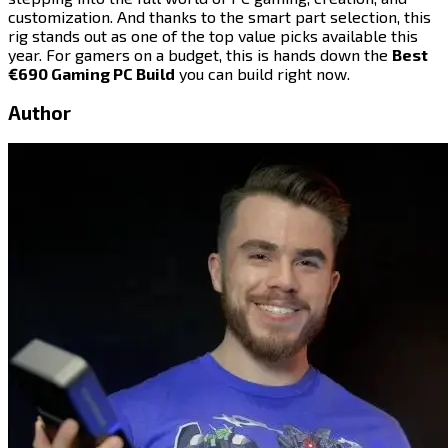
customization. And thanks to the smart part selection, this
rig stands out as one of the top value picks available this
year. For gamers on a budget, this is hands down the ​​​​‌ ‍ ​‍​‍‌‍ ‌ ​‍‌‍‍‌‌‍‌ ‌‍‍‌‌‍ ‍​‍​‍​ ‍‍​‍​‍‌ ​ ‌‍​‌‌‍ ‍‌‍‍‌‌ ‌​‌ ‍‌​‍ ‍‌‍‍‌‌‍ ​‍​‍​‍ ​​‍​‍‌‍‍​‌ ​‍‌‍‌‌‌‍‌‍​‍​‍​ ‍‍​‍​‍​‍ ‌‍​‌‌‍‌​‌‍ ‌‌‍‍‌‌‍ ‍​‍ ‌‍‍‌‌‍ ‍‌ ‌​‌‍‌‌‌‍ ‍‌ ‌​​‍ ‌‍‌‌‌‍‌​‌‍‍‌‌ ‌​​‍ ‌‍ ‌‌‍ ‌‍‌​‌‍‌‌​ ‌‌ ​​‌ ​‍‌‍‌‌‌ ​ ‌‍‌‌‌‍ ‍‌ ‌​‌‍​‌‌ ‌​‌‍‍‌‌‍ ‌‍ ‍​ ‍ ‌‍‍‌‌‍‌​​ ‌​ ‌​​ ‌ ​ ‌ ‌‍​‌​ ​‌​ ‌‍​ ‌​​ ​ ​‍ ‌​ ‍‌​ ​‍‌‍​‍‌‍‌​​‍ ‌​ ‌​​ ‌‍​ ​​​ ​ ​‍ ‌‌‍​‍​ ‍​​ ​‌​ ‌‍​‍ ‌​ ​‌​ ​‌​ ‌‍‌‍‌​​ ‌‌‌‍‌‍‌‍​ ​ ​‍​ ​ ‌‍‌‍​ ‍​​ ‍‌​ ‍ ‌ ‌​‌ ‍‌‌ ​​‌‍‌‌​ ‌‌‍​‍‌ ‌‌‌‍‍‌‌‍ ​‌‍‌​​ ‍ ‌ ​​‌‍​‌‌ ‌​‌‍‍​​ ‌‌‍‍‌​ ​‌​ ‍​‌‍ ‍‌‌ ‌‍ ​‌‍ ‌‍ ‍‌‍‌ ‌‌ ‌‍‌​‌‍‌‌‌ ​ ‌‍​ ​‍‌‌​ ‌‌‌​​‍‌‌ ‌‍‍ ‌‍‌‌‌ ‍‌​‍‌‌​ ​ ‌​‌​​‍‌‌​ ​ ‌​‌​​‍‌‌​ ​‍​ ​‍‌‍ ‍‌‍ ​​‍‌‌​ ​‍​ ​‍​‍‌‌​ ‌‌‌​‌​​‍ ‍‌ ‌‍‌‍​‌‌‍ ​‌ ‌‌‌‍‌‌​‍‌‌​ ‌‌‌​​‍‌‌ ‌‍‍ ‌‍‌‌‌ ‍‌​‍‌‌​ ​ ‌​‌​​‍‌‌​ ​ ‌​‌​​‍‌‌​ ​‍​ ​‍​ ‌‌‌‍​ ‌‍​ ‌‍​‌‌‍​‍‌‍​‌​ ‌‍​ ‍‌​ ​‌‌‍‌‌​ ​‍‌‍​‌​‍‌‌​ ​‍​ ​‍​‍‌‌​ ‌‌‌​‌​​‍ ‍‌‍​ ‌‍‍​‌‍‍‌‌‍ ​‌‍‌​‌ ​‍‌‍‌‌‌‍ ‍​‍‌‌​ ‌‌‌​​‍‌‌ ‌‍‍ ‌‍‌‌‌ ‍‌​‍‌‌​ ​ ‌​‌​​‍‌‌​ ​ ‌​‌​​‍‌‌​ ​‍​ ​‍​ ‍​​ ​‍‌‍​‌​ ‌​​ ‌ ​ ‌ ​ ​ ‌‍​‍​ ​‌​ ‌‍‌‍‌‌​ ‌​​‍‌‌​ ​‍​ ​‍​‍‌‌​ ‌‌‌​‌​​‍ ‍‌ ‌​‌‍‌‌‌ ‍​‌ ‌​​ ‌‍​‍‌‍​‌‌ ​ ‌‍‌‌‌‌‌‌‌ ​‍‌‍ ​​ ‌​‍‌‌​ ​‍‌​‌‍‌‍​‌‌‍‌​‌‍ ‌‌‍‍‌‌‍ ‍​‍‌‍‌‍‍‌‌‍‌​​ ‌​ ‌​​ ‌ ​ ‌ ‌‍​‌​ ​‌​ ‌‍​ ‌​​ ​ ​‍ ‌​ ‍‌​ ​‍‌‍​‍‌‍‌​​‍ ‌​ ‌​​ ‌‍​ ​​​ ​ ​‍ ‌‌‍​‍​ ‍​​ ​‌​ ‌‍​‍ ‌​ ​‌​ ​‌​ ‌‍‌‍‌​​ ‌‌‌‍‌‍‌‍​ ​ ​‍​ ​ ‌‍‌‍​ ‍​​ ‍‌​‍‌‍‌ ‌​‌ ‍‌‌ ​​‌‍‌‌​ ‌‌‍​‍‌ ‌‌‌‍‍‌‌‍ ​‌‍‌​​‍‌‍‌ ​​‌‍​‌‌ ‌​‌‍‍​​ ‌‌‍‍‌​ ​‌​ ‍​‌‍ ‍‌‌ ‌‍ ​‌‍ ‌‍ ‍‌‍‌ ‌‌ ‌‍‌​‌‍‌‌‌ ​ ‌‍​ ​‍‌‌​ ‌‌‌​​‍‌‌ ‌‍‍ ‌‍‌‌‌ ‍‌​‍‌‌​ ​ ‌​‌​​‍‌‌​ ​ ‌​‌​​‍‌‌​ ​‍​ ​‍‌‍ ‍‌‍ ​​‍‌‌​ ​‍​ ​‍​‍‌‌​ ‌‌‌​‌​​‍ ‍‌ ‌‍‌‍​‌‌‍ ​‌ ‌‌‌‍‌‌​‍‌‌​ ‌‌‌​​‍‌‌ ‌‍‍ ‌‍‌‌‌ ‍‌​‍‌‌​ ​ ‌​‌​​‍‌‌​ ​ ‌​‌​​‍‌‌​ ​‍​ ​‍​ ‌‌‌‍​ ‌‍​ ‌‍​‌‌‍​‍‌‍​‌​ ‌‍​ ‍‌​ ​‌‌‍‌‌​ ​‍‌‍​‌​‍‌‌​ ​‍​ ​‍​‍‌‌​ ‌‌‌​‌​​‍ ‍‌‍​ ‌‍‍​‌‍‍‌‌‍ ​‌‍‌​‌ ​‍‌‍‌‌‌‍ ‍​‍‌‌​ ‌‌‌​​‍‌‌ ‌‍‍ ‌‍‌‌‌ ‍‌​‍‌‌​ ​ ‌​‌​​‍‌‌​ ​ ‌​‌​​‍‌‌​ ​‍​ ​‍​ ‍​​ ​‍‌‍​‌​ ‌​​ ‌ ​ ‌ ​ ​ ‌‍​‍​ ​‌​ ‌‍‌‍‌‌​ ‌​​‍‌‌​ ​‍​ ​‍​‍‌‌​ ‌‌‌​‌​​‍ ‍‌ ‌​‌‍‌‌‌ ‍​‌ ‌​​‍‌‍‌ ​​‌‍‌‌‌ ​‍‌ ​ ‌ ​​‌‍‌‌‌‍​ ‌ ‌​‌‍‍‌‌ ‌‍‌‍‌‌​ ‌‌ ​​‌ ‌‌‌‍​‍‌‍ ​‌‍‍‌‌ ​ ‌‍‍​‌‍‌‌‌‍‌​​‍​‍‌ ‌
Best
€690 Gaming PC Build​​​​‌ ‍ ​‍​‍‌‍ ‌ ​‍‌‍‍‌‌‍‌ ‌‍‍‌‌‍ ‍​‍​‍​ ‍‍​‍​‍‌ ​ ‌‍​‌‌‍ ‍‌‍‍‌‌ ‌​‌ ‍‌​‍ ‍‌‍‍‌‌‍ ​‍​‍​‍ ​​‍​‍‌‍‍​‌ ​‍‌‍‌‌‌‍‌‍​‍​‍​ ‍‍​‍​‍​‍ ‌‍​‌‌‍‌​‌‍ ‌‌‍‍‌‌‍ ‍​‍ ‌‍‍‌‌‍ ‍‌ ‌​‌‍‌‌‌‍ ‍‌ ‌​​‍ ‌‍‌‌‌‍‌​‌‍‍‌‌ ‌​​‍ ‌‍ ‌‌‍ ‌‍‌​‌‍‌‌​ ‌‌ ​​‌ ​‍‌‍‌‌‌ ​ ‌‍‌‌‌‍ ‍‌ ‌​‌‍​‌‌ ‌​‌‍‍‌‌‍ ‌‍ ‍​ ‍ ‌‍‍‌‌‍‌​​ ‌​ ‌​​ ‌ ​ ‌ ‌‍​‌​ ​‌​ ‌‍​ ‌​​ ​ ​‍ ‌​ ‍‌​ ​‍‌‍​‍‌‍‌​​‍ ‌​ ‌​​ ‌‍​ ​​​ ​ ​‍ ‌‌‍​‍​ ‍​​ ​‌​ ‌‍​‍ ‌​ ​‌​ ​‌​ ‌‍‌‍‌​​ ‌‌‌‍‌‍‌‍​ ​ ​‍​ ​ ‌‍‌‍​ ‍​​ ‍‌​ ‍ ‌ ‌​‌ ‍‌‌ ​​‌‍‌‌​ ‌‌‍​‍‌ ‌‌‌‍‍‌‌‍ ​‌‍‌​​ ‍ ‌ ​​‌‍​‌‌ ‌​‌‍‍​​ ‌‌‍‍‌​ ​‌​ ‍​‌‍ ‍‌‌ ‌‍ ​‌‍ ‌‍ ‍‌‍‌ ‌‌ ‌‍‌​‌‍‌‌‌ ​ ‌‍​ ​‍‌‌​ ‌‌‌​​‍‌‌ ‌‍‍ ‌‍‌‌‌ ‍‌​‍‌‌​ ​ ‌​‌​​‍‌‌​ ​ ‌​‌​​‍‌‌​ ​‍​ ​‍‌‍ ‍‌‍ ​​‍‌‌​ ​‍​ ​‍​‍‌‌​ ‌‌‌​‌​​‍ ‍‌ ‌‍‌‍​‌‌‍ ​‌ ‌‌‌‍‌‌​‍‌‌​ ‌‌‌​​‍‌‌ ‌‍‍ ‌‍‌‌‌ ‍‌​‍‌‌​ ​ ‌​‌​​‍‌‌​ ​ ‌​‌​​‍‌‌​ ​‍​ ​‍​ ‌‌‌‍​ ‌‍​ ‌‍​‌‌‍​‍‌‍​‌​ ‌‍​ ‍‌​ ​‌‌‍‌‌​ ​‍‌‍​‌​‍‌‌​ ​‍​ ​‍​‍‌‌​ ‌‌‌​‌​​‍ ‍‌‍​ ‌‍‍​‌‍‍‌‌‍ ​‌‍‌​‌ ​‍‌‍‌‌‌‍ ‍​‍‌‌​ ‌‌‌​​‍‌‌ ‌‍‍ ‌‍‌‌‌ ‍‌​‍‌‌​ ​ ‌​‌​​‍‌‌​ ​ ‌​‌​​‍‌‌​ ​‍​ ​‍​ ​‍​ ​​‌‍​ ​ ‌‌‌‍​‍‌‍‌‌‌‍​‍‌‍​‌​ ‌ ​ ‌ ​ ‍‌‌‍​‌​‍‌‌​ ​‍​ ​‍​‍‌‌​ ‌‌‌​‌​​‍ ‍‌ ‌​‌‍‌‌‌ ‍​‌ ‌​​ ‌‍​‍‌‍​‌‌ ​ ‌‍‌‌‌‌‌‌‌ ​‍‌‍ ​​ ‌​‍‌‌​ ​‍‌​‌‍‌‍​‌‌‍‌​‌‍ ‌‌‍‍‌‌‍ ‍​‍‌‍‌‍‍‌‌‍‌​​ ‌​ ‌​​ ‌ ​ ‌ ‌‍​‌​ ​‌​ ‌‍​ ‌​​ ​ ​‍ ‌​ ‍‌​ ​‍‌‍​‍‌‍‌​​‍ ‌​ ‌​​ ‌‍​ ​​​ ​ ​‍ ‌‌‍​‍​ ‍​​ ​‌​ ‌‍​‍ ‌​ ​‌​ ​‌​ ‌‍‌‍‌​​ ‌‌‌‍‌‍‌‍​ ​ ​‍​ ​ ‌‍‌‍​ ‍​​ ‍‌​‍‌‍‌ ‌​‌ ‍‌‌ ​​‌‍‌‌​ ‌‌‍​‍‌ ‌‌‌‍‍‌‌‍ ​‌‍‌​​‍‌‍‌ ​​‌‍​‌‌ ‌​‌‍‍​​ ‌‌‍‍‌​ ​‌​ ‍​‌‍ ‍‌‌ ‌‍ ​‌‍ ‌‍ ‍‌‍‌ ‌‌ ‌‍‌​‌‍‌‌‌ ​ ‌‍​ ​‍‌‌​ ‌‌‌​​‍‌‌ ‌‍‍ ‌‍‌‌‌ ‍‌​‍‌‌​ ​ ‌​‌​​‍‌‌​ ​ ‌​‌​​‍‌‌​ ​‍​ ​‍‌‍ ‍‌‍ ​​‍‌‌​ ​‍​ ​‍​‍‌‌​ ‌‌‌​‌​​‍ ‍‌ ‌‍‌‍​‌‌‍ ​‌ ‌‌‌‍‌‌​‍‌‌​ ‌‌‌​​‍‌‌ ‌‍‍ ‌‍‌‌‌ ‍‌​‍‌‌​ ​ ‌​‌​​‍‌‌​ ​ ‌​‌​​‍‌‌​ ​‍​ ​‍​ ‌‌‌‍​ ‌‍​ ‌‍​‌‌‍​‍‌‍​‌​ ‌‍​ ‍‌​ ​‌‌‍‌‌​ ​‍‌‍​‌​‍‌‌​ ​‍​ ​‍​‍‌‌​ ‌‌‌​‌​​‍ ‍‌‍​ ‌‍‍​‌‍‍‌‌‍ ​‌‍‌​‌ ​‍‌‍‌‌‌‍ ‍​‍‌‌​ ‌‌‌​​‍‌‌ ‌‍‍ ‌‍‌‌‌ ‍‌​‍‌‌​ ​ ‌​‌​​‍‌‌​ ​ ‌​‌​​‍‌‌​ ​‍​ ​‍​ ​‍​ ​​‌‍​ ​ ‌‌‌‍​‍‌‍‌‌‌‍​‍‌‍​‌​ ‌ ​ ‌ ​ ‍‌‌‍​‌​‍‌‌​ ​‍​ ​‍​‍‌‌​ ‌‌‌​‌​​‍ ‍‌ ‌​‌‍‌‌‌ ‍​‌ ‌​​‍‌‍‌ ​​‌‍‌‌‌ ​‍‌ ​ ‌ ​​‌‍‌‌‌‍​ ‌ ‌​‌‍‍‌‌ ‌‍‌‍‌‌​ ‌‌ ​​‌ ‌‌‌‍​‍‌‍ ​‌‍‍‌‌ ​ ‌‍‍​‌‍‌‌‌‍‌​​‍​‍‌ ‌
you can build right now.​​​​‌ ‍ ​‍​‍‌‍ ‌ ​‍‌‍‍‌‌‍‌ ‌‍‍‌‌‍ ‍​‍​‍​ ‍‍​‍​‍‌ ​ ‌‍​‌‌‍ ‍‌‍‍‌‌ ‌​‌ ‍‌​‍ ‍‌‍‍‌‌‍ ​‍​‍​‍ ​​‍​‍‌‍‍​‌ ​‍‌‍‌‌‌‍‌‍​‍​‍​ ‍‍​‍​‍​‍ ‌‍​‌‌‍‌​‌‍ ‌‌‍‍‌‌‍ ‍​‍ ‌‍‍‌‌‍ ‍‌ ‌​‌‍‌‌‌‍ ‍‌ ‌​​‍ ‌‍‌‌‌‍‌​‌‍‍‌‌ ‌​​‍ ‌‍ ‌‌‍ ‌‍‌​‌‍‌‌​ ‌‌ ​​‌ ​‍‌‍‌‌‌ ​ ‌‍‌‌‌‍ ‍‌ ‌​‌‍​‌‌ ‌​‌‍‍‌‌‍ ‌‍ ‍​ ‍ ‌‍‍‌‌‍‌​​ ‌​ ‌​​ ‌ ​ ‌ ‌‍​‌​ ​‌​ ‌‍​ ‌​​ ​ ​‍ ‌​ ‍‌​ ​‍‌‍​‍‌‍‌​​‍ ‌​ ‌​​ ‌‍​ ​​​ ​ ​‍ ‌‌‍​‍​ ‍​​ ​‌​ ‌‍​‍ ‌​ ​‌​ ​‌​ ‌‍‌‍‌​​ ‌‌‌‍‌‍‌‍​ ​ ​‍​ ​ ‌‍‌‍​ ‍​​ ‍‌​ ‍ ‌ ‌​‌ ‍‌‌ ​​‌‍‌‌​ ‌‌‍​‍‌ ‌‌‌‍‍‌‌‍ ​‌‍‌​​ ‍ ‌ ​​‌‍​‌‌ ‌​‌‍‍​​ ‌‌‍‍‌​ ​‌​ ‍​‌‍ ‍‌‌ ‌‍ ​‌‍ ‌‍ ‍‌‍‌ ‌‌ ‌‍‌​‌‍‌‌‌ ​ ‌‍​ ​‍‌‌​ ‌‌‌​​‍‌‌ ‌‍‍ ‌‍‌‌‌ ‍‌​‍‌‌​ ​ ‌​‌​​‍‌‌​ ​ ‌​‌​​‍‌‌​ ​‍​ ​‍‌‍ ‍‌‍ ​​‍‌‌​ ​‍​ ​‍​‍‌‌​ ‌‌‌​‌​​‍ ‍‌ ‌‍‌‍​‌‌‍ ​‌ ‌‌‌‍‌‌​‍‌‌​ ‌‌‌​​‍‌‌ ‌‍‍ ‌‍‌‌‌ ‍‌​‍‌‌​ ​ ‌​‌​​‍‌‌​ ​ ‌​‌​​‍‌‌​ ​‍​ ​‍​ ‌‌‌‍​ ‌‍​ ‌‍​‌‌‍​‍‌‍​‌​ ‌‍​ ‍‌​ ​‌‌‍‌‌​ ​‍‌‍​‌​‍‌‌​ ​‍​ ​‍​‍‌‌​ ‌‌‌​‌​​‍ ‍‌‍​ ‌‍‍​‌‍‍‌‌‍ ​‌‍‌​‌ ​‍‌‍‌‌‌‍ ‍​‍‌‌​ ‌‌‌​​‍‌‌ ‌‍‍ ‌‍‌‌‌ ‍‌​‍‌‌​ ​ ‌​‌​​‍‌‌​ ​ ‌​‌​​‍‌‌​ ​‍​ ​‍​ ​ ​ ‍​​ ‍​​ ​‌‌‍​‍​ ‌​​ ‍​​ ‍​​ ‍‌​ ‍‌‌‍​‌​ ‍‌​‍‌‌​ ​‍​ ​‍​‍‌‌​ ‌‌‌​‌​​‍ ‍‌ ‌​‌‍‌‌‌ ‍​‌ ‌​​ ‌‍​‍‌‍​‌‌ ​ ‌‍‌‌‌‌‌‌‌ ​‍‌‍ ​​ ‌​‍‌‌​ ​‍‌​‌‍‌‍​‌‌‍‌​‌‍ ‌‌‍‍‌‌‍ ‍​‍‌‍‌‍‍‌‌‍‌​​ ‌​ ‌​​ ‌ ​ ‌ ‌‍​‌​ ​‌​ ‌‍​ ‌​​ ​ ​‍ ‌​ ‍‌​ ​‍‌‍​‍‌‍‌​​‍ ‌​ ‌​​ ‌‍​ ​​​ ​ ​‍ ‌‌‍​‍​ ‍​​ ​‌​ ‌‍​‍ ‌​ ​‌​ ​‌​ ‌‍‌‍‌​​ ‌‌‌‍‌‍‌‍​ ​ ​‍​ ​ ‌‍‌‍​ ‍​​ ‍‌​‍‌‍‌ ‌​‌ ‍‌‌ ​​‌‍‌‌​ ‌‌‍​‍‌ ‌‌‌‍‍‌‌‍ ​‌‍‌​​‍‌‍‌ ​​‌‍​‌‌ ‌​‌‍‍​​ ‌‌‍‍‌​ ​‌​ ‍​‌‍ ‍‌‌ ‌‍ ​‌‍ ‌‍ ‍‌‍‌ ‌‌ ‌‍‌​‌‍‌‌‌ ​ ‌‍​ ​‍‌‌​ ‌‌‌​​‍‌‌ ‌‍‍ ‌‍‌‌‌ ‍‌​‍‌‌​ ​ ‌​‌​​‍‌‌​ ​ ‌​‌​​‍‌‌​ ​‍​ ​‍‌‍ ‍‌‍ ​​‍‌‌​ ​‍​ ​‍​‍‌‌​ ‌‌‌​‌​​‍ ‍‌ ‌‍‌‍​‌‌‍ ​‌ ‌‌‌‍‌‌​‍‌‌​ ‌‌‌​​‍‌‌ ‌‍‍ ‌‍‌‌‌ ‍‌​‍‌‌​ ​ ‌​‌​​‍‌‌​ ​ ‌​‌​​‍‌‌​ ​‍​ ​‍​ ‌‌‌‍​ ‌‍​ ‌‍​‌‌‍​‍‌‍​‌​ ‌‍​ ‍‌​ ​‌‌‍‌‌​ ​‍‌‍​‌​‍‌‌​ ​‍​ ​‍​‍‌‌​ ‌‌‌​‌​​‍ ‍‌‍​ ‌‍‍​‌‍‍‌‌‍ ​‌‍‌​‌ ​‍‌‍‌‌‌‍ ‍​‍‌‌​ ‌‌‌​​‍‌‌ ‌‍‍ ‌‍‌‌‌ ‍‌​‍‌‌​ ​ ‌​‌​​‍‌‌​ ​ ‌​‌​​‍‌‌​ ​‍​ ​‍​ ​ ​ ‍​​ ‍​​ ​‌‌‍​‍​ ‌​​ ‍​​ ‍​​ ‍‌​ ‍‌‌‍​‌​ ‍‌​‍‌‌​ ​‍​ ​‍​‍‌‌​ ‌‌‌​‌​​‍ ‍‌ ‌​‌‍‌‌‌ ‍​‌ ‌​​‍‌‍‌ ​​‌‍‌‌‌ ​‍‌ ​ ‌ ​​‌‍‌‌‌‍​ ‌ ‌​‌‍‍‌‌ ‌‍‌‍‌‌​ ‌‌ ​​‌ ‌‌‌‍​‍‌‍ ​‌‍‍‌‌ ​ ‌‍‍​‌‍‌‌‌‍‌​​‍​‍‌ ‌
Author