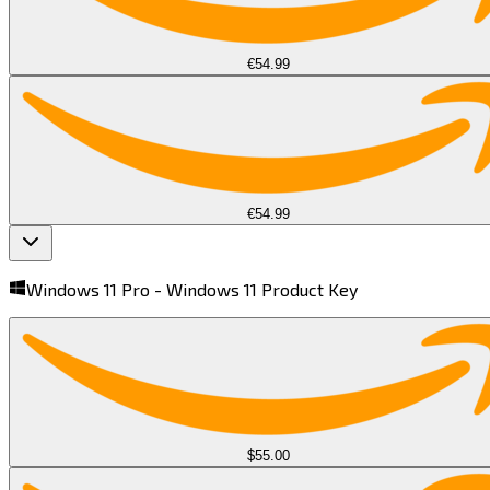
€54.99
€54.99
Windows 11 Pro -
Windows 11 Product Key​​​​‌ ‍ ​‍​‍‌‍ ‌ ​‍‌‍‍‌‌‍‌ ‌‍‍‌‌‍ ‍​‍​‍​ ‍‍​‍​‍‌ ​ ‌‍​‌‌‍ ‍‌‍‍‌‌ ‌​‌ ‍‌​‍ ‍‌‍‍‌‌‍ ​‍​‍​‍ ​​‍​‍‌‍‍​‌ ​‍‌‍‌‌‌‍‌‍​‍​‍​ ‍‍​‍​‍​‍ ‌‍​‌‌‍‌​‌‍ ‌‌‍‍‌‌‍ ‍​‍ ‌‍‍‌‌‍ ‍‌ ‌​‌‍‌‌‌‍ ‍‌ ‌​​‍ ‌‍‌‌‌‍‌​‌‍‍‌‌ ‌​​‍ ‌‍ ‌‌‍ ‌‍‌​‌‍‌‌​ ‌‌ ​​‌ ​‍‌‍‌‌‌ ​ ‌‍‌‌‌‍ ‍‌ ‌​‌‍​‌‌ ‌​‌‍‍‌‌‍ ‌‍ ‍​ ‍ ‌‍‍‌‌‍‌​​ ‌​ ​​​ ‌‍​ ‌‍​ ‍‌​ ​​​ ‌ ‌‍‌‍‌‍​ ​‍ ‌​ ‍‌‌‍‌‍​ ‌‍​ ‌‍​‍ ‌​ ‌​​ ​​‌‍‌‍​ ‍‌​‍ ‌‌‍​‌​ ​ ​ ​ ‌‍‌‍​‍ ‌‌‍‌‍​ ‌‌​ ​‌​ ​‍‌‍‌‌​ ​‍​ ‌‌‌‍‌‍‌‍​‌‌‍​ ‌‍‌‌​ ‍‌​ ‍ ‌ ‌​‌ ‍‌‌ ​​‌‍‌‌​ ‌‌‍ ‌ ‌​‌‍‍​‌‍‌‌‌ ​‍​ ‍ ‌ ​​‌‍​‌‌ ‌​‌‍‍​​ ‌‌‍ ‍‌‍​‌‌‍ ‌‌‍‌‌​ ‌‍​‍‌‍​‌‌ ​ ‌‍‌‌‌‌‌‌‌ ​‍‌‍ ​​ ‌​‍‌‌​ ​‍‌​‌‍‌‍​‌‌‍‌​‌‍ ‌‌‍‍‌‌‍ ‍​‍‌‍‌‍‍‌‌‍‌​​ ‌​ ​​​ ‌‍​ ‌‍​ ‍‌​ ​​​ ‌ ‌‍‌‍‌‍​ ​‍ ‌​ ‍‌‌‍‌‍​ ‌‍​ ‌‍​‍ ‌​ ‌​​ ​​‌‍‌‍​ ‍‌​‍ ‌‌‍​‌​ ​ ​ ​ ‌‍‌‍​‍ ‌‌‍‌‍​ ‌‌​ ​‌​ ​‍‌‍‌‌​ ​‍​ ‌‌‌‍‌‍‌‍​‌‌‍​ ‌‍‌‌​ ‍‌​‍‌‍‌ ‌​‌ ‍‌‌ ​​‌‍‌‌​ ‌‌‍ ‌ ‌​‌‍‍​‌‍‌‌‌ ​‍​‍‌‍‌ ​​‌‍​‌‌ ‌​‌‍‍​​ ‌‌‍ ‍‌‍​‌‌‍ ‌‌‍‌‌​‍‌‍‌ ​​‌‍‌‌‌ ​‍‌ ​ ‌ ​​‌‍‌‌‌‍​ ‌ ‌​‌‍‍‌‌ ‌‍‌‍‌‌​ ‌‌ ​​‌ ‌‌‌‍​‍‌‍ ​‌‍‍‌‌ ​ ‌‍‍​‌‍‌‌‌‍‌​​‍​‍‌ ‌
$55.00