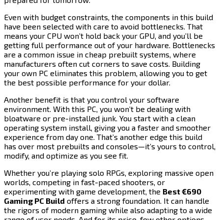
Even with budget constraints, the components in this build
have been selected with care to avoid bottlenecks. That
means your CPU won’t hold back your GPU, and you’ll be
getting full performance out of your hardware. Bottlenecks
are a common issue in cheap prebuilt systems, where
manufacturers often cut corners to save costs. Building
your own PC eliminates this problem, allowing you to get
the best possible performance for your dollar.​​​​‌ ‍ ​‍​‍‌‍ ‌ ​‍‌‍‍‌‌‍‌ ‌‍‍‌‌‍ ‍​‍​‍​ ‍‍​‍​‍‌ ​ ‌‍​‌‌‍ ‍‌‍‍‌‌ ‌​‌ ‍‌​‍ ‍‌‍‍‌‌‍ ​‍​‍​‍ ​​‍​‍‌‍‍​‌ ​‍‌‍‌‌‌‍‌‍​‍​‍​ ‍‍​‍​‍​‍ ‌‍​‌‌‍‌​‌‍ ‌‌‍‍‌‌‍ ‍​‍ ‌‍‍‌‌‍ ‍‌ ‌​‌‍‌‌‌‍ ‍‌ ‌​​‍ ‌‍‌‌‌‍‌​‌‍‍‌‌ ‌​​‍ ‌‍ ‌‌‍ ‌‍‌​‌‍‌‌​ ‌‌ ​​‌ ​‍‌‍‌‌‌ ​ ‌‍‌‌‌‍ ‍‌ ‌​‌‍​‌‌ ‌​‌‍‍‌‌‍ ‌‍ ‍​ ‍ ‌‍‍‌‌‍‌​​ ‌​ ‌​​ ‌ ​ ‌ ‌‍​‌​ ​‌​ ‌‍​ ‌​​ ​ ​‍ ‌​ ‍‌​ ​‍‌‍​‍‌‍‌​​‍ ‌​ ‌​​ ‌‍​ ​​​ ​ ​‍ ‌‌‍​‍​ ‍​​ ​‌​ ‌‍​‍ ‌​ ​‌​ ​‌​ ‌‍‌‍‌​​ ‌‌‌‍‌‍‌‍​ ​ ​‍​ ​ ‌‍‌‍​ ‍​​ ‍‌​ ‍ ‌ ‌​‌ ‍‌‌ ​​‌‍‌‌​ ‌‌‍​‍‌ ‌‌‌‍‍‌‌‍ ​‌‍‌​​ ‍ ‌ ​​‌‍​‌‌ ‌​‌‍‍​​ ‌‌‍‍‌​ ​‌​ ‍​‌‍ ‍‌‌ ‌‍ ​‌‍ ‌‍ ‍‌‍‌ ‌‌ ‌‍‌​‌‍‌‌‌ ​ ‌‍​ ​‍‌‌​ ‌‌‌​​‍‌‌ ‌‍‍ ‌‍‌‌‌ ‍‌​‍‌‌​ ​ ‌​‌​​‍‌‌​ ​ ‌​‌​​‍‌‌​ ​‍​ ​‍‌‍ ‍‌‍ ​​‍‌‌​ ​‍​ ​‍​‍‌‌​ ‌‌‌​‌​​‍ ‍‌ ‌‍‌‍​‌‌‍ ​‌ ‌‌‌‍‌‌​‍‌‌​ ‌‌‌​​‍‌‌ ‌‍‍ ‌‍‌‌‌ ‍‌​‍‌‌​ ​ ‌​‌​​‍‌‌​ ​ ‌​‌​​‍‌‌​ ​‍​ ​‍​ ‍​​ ‌‌‌‍​‌‌‍​ ‌‍‌‍‌‍​‍‌‍​ ​ ‍‌​ ​‌​ ‌‍‌‍​‌‌‍​‌​‍‌‌​ ​‍​ ​‍​‍‌‌​ ‌‌‌​‌​​‍ ‍‌‍​ ‌‍‍​‌‍‍‌‌‍ ​‌‍‌​‌ ​‍‌‍‌‌‌‍ ‍​‍‌‌​ ‌‌‌​​‍‌‌ ‌‍‍ ‌‍‌‌‌ ‍‌​‍‌‌​ ​ ‌​‌​​‍‌‌​ ​ ‌​‌​​‍‌‌​ ​‍​ ​‍‌‍‌‌​ ​​​ ​ ‌‍‌‌​ ​‌​ ‌​​ ​​‌‍​ ​ ‌‍​ ‌‌‌‍‌‍​ ‍‌​‍‌‌​ ​‍​ ​‍​‍‌‌​ ‌‌‌​‌​​‍ ‍‌ ‌​‌‍‌‌‌ ‍​‌ ‌​​ ‌‍​‍‌‍​‌‌ ​ ‌‍‌‌‌‌‌‌‌ ​‍‌‍ ​​ ‌​‍‌‌​ ​‍‌​‌‍‌‍​‌‌‍‌​‌‍ ‌‌‍‍‌‌‍ ‍​‍‌‍‌‍‍‌‌‍‌​​ ‌​ ‌​​ ‌ ​ ‌ ‌‍​‌​ ​‌​ ‌‍​ ‌​​ ​ ​‍ ‌​ ‍‌​ ​‍‌‍​‍‌‍‌​​‍ ‌​ ‌​​ ‌‍​ ​​​ ​ ​‍ ‌‌‍​‍​ ‍​​ ​‌​ ‌‍​‍ ‌​ ​‌​ ​‌​ ‌‍‌‍‌​​ ‌‌‌‍‌‍‌‍​ ​ ​‍​ ​ ‌‍‌‍​ ‍​​ ‍‌​‍‌‍‌ ‌​‌ ‍‌‌ ​​‌‍‌‌​ ‌‌‍​‍‌ ‌‌‌‍‍‌‌‍ ​‌‍‌​​‍‌‍‌ ​​‌‍​‌‌ ‌​‌‍‍​​ ‌‌‍‍‌​ ​‌​ ‍​‌‍ ‍‌‌ ‌‍ ​‌‍ ‌‍ ‍‌‍‌ ‌‌ ‌‍‌​‌‍‌‌‌ ​ ‌‍​ ​‍‌‌​ ‌‌‌​​‍‌‌ ‌‍‍ ‌‍‌‌‌ ‍‌​‍‌‌​ ​ ‌​‌​​‍‌‌​ ​ ‌​‌​​‍‌‌​ ​‍​ ​‍‌‍ ‍‌‍ ​​‍‌‌​ ​‍​ ​‍​‍‌‌​ ‌‌‌​‌​​‍ ‍‌ ‌‍‌‍​‌‌‍ ​‌ ‌‌‌‍‌‌​‍‌‌​ ‌‌‌​​‍‌‌ ‌‍‍ ‌‍‌‌‌ ‍‌​‍‌‌​ ​ ‌​‌​​‍‌‌​ ​ ‌​‌​​‍‌‌​ ​‍​ ​‍​ ‍​​ ‌‌‌‍​‌‌‍​ ‌‍‌‍‌‍​‍‌‍​ ​ ‍‌​ ​‌​ ‌‍‌‍​‌‌‍​‌​‍‌‌​ ​‍​ ​‍​‍‌‌​ ‌‌‌​‌​​‍ ‍‌‍​ ‌‍‍​‌‍‍‌‌‍ ​‌‍‌​‌ ​‍‌‍‌‌‌‍ ‍​‍‌‌​ ‌‌‌​​‍‌‌ ‌‍‍ ‌‍‌‌‌ ‍‌​‍‌‌​ ​ ‌​‌​​‍‌‌​ ​ ‌​‌​​‍‌‌​ ​‍​ ​‍‌‍‌‌​ ​​​ ​ ‌‍‌‌​ ​‌​ ‌​​ ​​‌‍​ ​ ‌‍​ ‌‌‌‍‌‍​ ‍‌​‍‌‌​ ​‍​ ​‍​‍‌‌​ ‌‌‌​‌​​‍ ‍‌ ‌​‌‍‌‌‌ ‍​‌ ‌​​‍‌‍‌ ​​‌‍‌‌‌ ​‍‌ ​ ‌ ​​‌‍‌‌‌‍​ ‌ ‌​‌‍‍‌‌ ‌‍‌‍‌‌​ ‌‌ ​​‌ ‌‌‌‍​‍‌‍ ​‌‍‍‌‌ ​ ‌‍‍​‌‍‌‌‌‍‌​​‍​‍‌ ‌
Another benefit is that you control your software
environment. With this PC, you won’t be dealing with
bloatware or pre-installed junk. You start with a clean
operating system install, giving you a faster and smoother
experience from day one. That’s another edge this build
has over most prebuilts and consoles—it’s yours to control,
modify, and optimize as you see fit.​​​​‌ ‍ ​‍​‍‌‍ ‌ ​‍‌‍‍‌‌‍‌ ‌‍‍‌‌‍ ‍​‍​‍​ ‍‍​‍​‍‌ ​ ‌‍​‌‌‍ ‍‌‍‍‌‌ ‌​‌ ‍‌​‍ ‍‌‍‍‌‌‍ ​‍​‍​‍ ​​‍​‍‌‍‍​‌ ​‍‌‍‌‌‌‍‌‍​‍​‍​ ‍‍​‍​‍​‍ ‌‍​‌‌‍‌​‌‍ ‌‌‍‍‌‌‍ ‍​‍ ‌‍‍‌‌‍ ‍‌ ‌​‌‍‌‌‌‍ ‍‌ ‌​​‍ ‌‍‌‌‌‍‌​‌‍‍‌‌ ‌​​‍ ‌‍ ‌‌‍ ‌‍‌​‌‍‌‌​ ‌‌ ​​‌ ​‍‌‍‌‌‌ ​ ‌‍‌‌‌‍ ‍‌ ‌​‌‍​‌‌ ‌​‌‍‍‌‌‍ ‌‍ ‍​ ‍ ‌‍‍‌‌‍‌​​ ‌​ ‌​​ ‌ ​ ‌ ‌‍​‌​ ​‌​ ‌‍​ ‌​​ ​ ​‍ ‌​ ‍‌​ ​‍‌‍​‍‌‍‌​​‍ ‌​ ‌​​ ‌‍​ ​​​ ​ ​‍ ‌‌‍​‍​ ‍​​ ​‌​ ‌‍​‍ ‌​ ​‌​ ​‌​ ‌‍‌‍‌​​ ‌‌‌‍‌‍‌‍​ ​ ​‍​ ​ ‌‍‌‍​ ‍​​ ‍‌​ ‍ ‌ ‌​‌ ‍‌‌ ​​‌‍‌‌​ ‌‌‍​‍‌ ‌‌‌‍‍‌‌‍ ​‌‍‌​​ ‍ ‌ ​​‌‍​‌‌ ‌​‌‍‍​​ ‌‌‍‍‌​ ​‌​ ‍​‌‍ ‍‌‌ ‌‍ ​‌‍ ‌‍ ‍‌‍‌ ‌‌ ‌‍‌​‌‍‌‌‌ ​ ‌‍​ ​‍‌‌​ ‌‌‌​​‍‌‌ ‌‍‍ ‌‍‌‌‌ ‍‌​‍‌‌​ ​ ‌​‌​​‍‌‌​ ​ ‌​‌​​‍‌‌​ ​‍​ ​‍‌‍ ‍‌‍ ​​‍‌‌​ ​‍​ ​‍​‍‌‌​ ‌‌‌​‌​​‍ ‍‌ ‌‍‌‍​‌‌‍ ​‌ ‌‌‌‍‌‌​‍‌‌​ ‌‌‌​​‍‌‌ ‌‍‍ ‌‍‌‌‌ ‍‌​‍‌‌​ ​ ‌​‌​​‍‌‌​ ​ ‌​‌​​‍‌‌​ ​‍​ ​‍​ ‌‍​ ​​‌‍‌‌​ ​‍​ ‌​‌‍​‍​ ​‌‌‍‌‍​ ‍​​ ‌‍​ ​‌​ ​ ​‍‌‌​ ​‍​ ​‍​‍‌‌​ ‌‌‌​‌​​‍ ‍‌‍​ ‌‍‍​‌‍‍‌‌‍ ​‌‍‌​‌ ​‍‌‍‌‌‌‍ ‍​‍‌‌​ ‌‌‌​​‍‌‌ ‌‍‍ ‌‍‌‌‌ ‍‌​‍‌‌​ ​ ‌​‌​​‍‌‌​ ​ ‌​‌​​‍‌‌​ ​‍​ ​‍​ ‍‌​ ‌‍‌‍‌‌​ ‌‍​ ​‌​ ‍‌​ ​​‌‍​‍​ ‌​‌‍‌‌​ ​ ‌‍‌​​‍‌‌​ ​‍​ ​‍​‍‌‌​ ‌‌‌​‌​​‍ ‍‌ ‌​‌‍‌‌‌ ‍​‌ ‌​​ ‌‍​‍‌‍​‌‌ ​ ‌‍‌‌‌‌‌‌‌ ​‍‌‍ ​​ ‌​‍‌‌​ ​‍‌​‌‍‌‍​‌‌‍‌​‌‍ ‌‌‍‍‌‌‍ ‍​‍‌‍‌‍‍‌‌‍‌​​ ‌​ ‌​​ ‌ ​ ‌ ‌‍​‌​ ​‌​ ‌‍​ ‌​​ ​ ​‍ ‌​ ‍‌​ ​‍‌‍​‍‌‍‌​​‍ ‌​ ‌​​ ‌‍​ ​​​ ​ ​‍ ‌‌‍​‍​ ‍​​ ​‌​ ‌‍​‍ ‌​ ​‌​ ​‌​ ‌‍‌‍‌​​ ‌‌‌‍‌‍‌‍​ ​ ​‍​ ​ ‌‍‌‍​ ‍​​ ‍‌​‍‌‍‌ ‌​‌ ‍‌‌ ​​‌‍‌‌​ ‌‌‍​‍‌ ‌‌‌‍‍‌‌‍ ​‌‍‌​​‍‌‍‌ ​​‌‍​‌‌ ‌​‌‍‍​​ ‌‌‍‍‌​ ​‌​ ‍​‌‍ ‍‌‌ ‌‍ ​‌‍ ‌‍ ‍‌‍‌ ‌‌ ‌‍‌​‌‍‌‌‌ ​ ‌‍​ ​‍‌‌​ ‌‌‌​​‍‌‌ ‌‍‍ ‌‍‌‌‌ ‍‌​‍‌‌​ ​ ‌​‌​​‍‌‌​ ​ ‌​‌​​‍‌‌​ ​‍​ ​‍‌‍ ‍‌‍ ​​‍‌‌​ ​‍​ ​‍​‍‌‌​ ‌‌‌​‌​​‍ ‍‌ ‌‍‌‍​‌‌‍ ​‌ ‌‌‌‍‌‌​‍‌‌​ ‌‌‌​​‍‌‌ ‌‍‍ ‌‍‌‌‌ ‍‌​‍‌‌​ ​ ‌​‌​​‍‌‌​ ​ ‌​‌​​‍‌‌​ ​‍​ ​‍​ ‌‍​ ​​‌‍‌‌​ ​‍​ ‌​‌‍​‍​ ​‌‌‍‌‍​ ‍​​ ‌‍​ ​‌​ ​ ​‍‌‌​ ​‍​ ​‍​‍‌‌​ ‌‌‌​‌​​‍ ‍‌‍​ ‌‍‍​‌‍‍‌‌‍ ​‌‍‌​‌ ​‍‌‍‌‌‌‍ ‍​‍‌‌​ ‌‌‌​​‍‌‌ ‌‍‍ ‌‍‌‌‌ ‍‌​‍‌‌​ ​ ‌​‌​​‍‌‌​ ​ ‌​‌​​‍‌‌​ ​‍​ ​‍​ ‍‌​ ‌‍‌‍‌‌​ ‌‍​ ​‌​ ‍‌​ ​​‌‍​‍​ ‌​‌‍‌‌​ ​ ‌‍‌​​‍‌‌​ ​‍​ ​‍​‍‌‌​ ‌‌‌​‌​​‍ ‍‌ ‌​‌‍‌‌‌ ‍​‌ ‌​​‍‌‍‌ ​​‌‍‌‌‌ ​‍‌ ​ ‌ ​​‌‍‌‌‌‍​ ‌ ‌​‌‍‍‌‌ ‌‍‌‍‌‌​ ‌‌ ​​‌ ‌‌‌‍​‍‌‍ ​‌‍‍‌‌ ​ ‌‍‍​‌‍‌‌‌‍‌​​‍​‍‌ ‌
Whether you’re playing solo RPGs, exploring massive open
worlds, competing in fast-paced shooters, or
experimenting with game development, the ​​​​‌ ‍ ​‍​‍‌‍ ‌ ​‍‌‍‍‌‌‍‌ ‌‍‍‌‌‍ ‍​‍​‍​ ‍‍​‍​‍‌ ​ ‌‍​‌‌‍ ‍‌‍‍‌‌ ‌​‌ ‍‌​‍ ‍‌‍‍‌‌‍ ​‍​‍​‍ ​​‍​‍‌‍‍​‌ ​‍‌‍‌‌‌‍‌‍​‍​‍​ ‍‍​‍​‍​‍ ‌‍​‌‌‍‌​‌‍ ‌‌‍‍‌‌‍ ‍​‍ ‌‍‍‌‌‍ ‍‌ ‌​‌‍‌‌‌‍ ‍‌ ‌​​‍ ‌‍‌‌‌‍‌​‌‍‍‌‌ ‌​​‍ ‌‍ ‌‌‍ ‌‍‌​‌‍‌‌​ ‌‌ ​​‌ ​‍‌‍‌‌‌ ​ ‌‍‌‌‌‍ ‍‌ ‌​‌‍​‌‌ ‌​‌‍‍‌‌‍ ‌‍ ‍​ ‍ ‌‍‍‌‌‍‌​​ ‌​ ‌​​ ‌ ​ ‌ ‌‍​‌​ ​‌​ ‌‍​ ‌​​ ​ ​‍ ‌​ ‍‌​ ​‍‌‍​‍‌‍‌​​‍ ‌​ ‌​​ ‌‍​ ​​​ ​ ​‍ ‌‌‍​‍​ ‍​​ ​‌​ ‌‍​‍ ‌​ ​‌​ ​‌​ ‌‍‌‍‌​​ ‌‌‌‍‌‍‌‍​ ​ ​‍​ ​ ‌‍‌‍​ ‍​​ ‍‌​ ‍ ‌ ‌​‌ ‍‌‌ ​​‌‍‌‌​ ‌‌‍​‍‌ ‌‌‌‍‍‌‌‍ ​‌‍‌​​ ‍ ‌ ​​‌‍​‌‌ ‌​‌‍‍​​ ‌‌‍‍‌​ ​‌​ ‍​‌‍ ‍‌‌ ‌‍ ​‌‍ ‌‍ ‍‌‍‌ ‌‌ ‌‍‌​‌‍‌‌‌ ​ ‌‍​ ​‍‌‌​ ‌‌‌​​‍‌‌ ‌‍‍ ‌‍‌‌‌ ‍‌​‍‌‌​ ​ ‌​‌​​‍‌‌​ ​ ‌​‌​​‍‌‌​ ​‍​ ​‍‌‍ ‍‌‍ ​​‍‌‌​ ​‍​ ​‍​‍‌‌​ ‌‌‌​‌​​‍ ‍‌ ‌‍‌‍​‌‌‍ ​‌ ‌‌‌‍‌‌​‍‌‌​ ‌‌‌​​‍‌‌ ‌‍‍ ‌‍‌‌‌ ‍‌​‍‌‌​ ​ ‌​‌​​‍‌‌​ ​ ‌​‌​​‍‌‌​ ​‍​ ​‍​ ‌‌‌‍‌‌​ ‌ ​ ‌‌‌‍‌‌‌‍‌‍​ ‌‍​ ​‍‌‍​‍​ ‌​‌‍‌‌​ ‌‍​‍‌‌​ ​‍​ ​‍​‍‌‌​ ‌‌‌​‌​​‍ ‍‌‍​ ‌‍‍​‌‍‍‌‌‍ ​‌‍‌​‌ ​‍‌‍‌‌‌‍ ‍​‍‌‌​ ‌‌‌​​‍‌‌ ‌‍‍ ‌‍‌‌‌ ‍‌​‍‌‌​ ​ ‌​‌​​‍‌‌​ ​ ‌​‌​​‍‌‌​ ​‍​ ​‍‌‍​‍‌‍​‍​ ‍‌​ ​​‌‍‌​​ ​‍‌‍‌​‌‍‌‍​ ‍​‌‍‌​​ ​‌‌‍​ ​‍‌‌​ ​‍​ ​‍​‍‌‌​ ‌‌‌​‌​​‍ ‍‌ ‌​‌‍‌‌‌ ‍​‌ ‌​​ ‌‍​‍‌‍​‌‌ ​ ‌‍‌‌‌‌‌‌‌ ​‍‌‍ ​​ ‌​‍‌‌​ ​‍‌​‌‍‌‍​‌‌‍‌​‌‍ ‌‌‍‍‌‌‍ ‍​‍‌‍‌‍‍‌‌‍‌​​ ‌​ ‌​​ ‌ ​ ‌ ‌‍​‌​ ​‌​ ‌‍​ ‌​​ ​ ​‍ ‌​ ‍‌​ ​‍‌‍​‍‌‍‌​​‍ ‌​ ‌​​ ‌‍​ ​​​ ​ ​‍ ‌‌‍​‍​ ‍​​ ​‌​ ‌‍​‍ ‌​ ​‌​ ​‌​ ‌‍‌‍‌​​ ‌‌‌‍‌‍‌‍​ ​ ​‍​ ​ ‌‍‌‍​ ‍​​ ‍‌​‍‌‍‌ ‌​‌ ‍‌‌ ​​‌‍‌‌​ ‌‌‍​‍‌ ‌‌‌‍‍‌‌‍ ​‌‍‌​​‍‌‍‌ ​​‌‍​‌‌ ‌​‌‍‍​​ ‌‌‍‍‌​ ​‌​ ‍​‌‍ ‍‌‌ ‌‍ ​‌‍ ‌‍ ‍‌‍‌ ‌‌ ‌‍‌​‌‍‌‌‌ ​ ‌‍​ ​‍‌‌​ ‌‌‌​​‍‌‌ ‌‍‍ ‌‍‌‌‌ ‍‌​‍‌‌​ ​ ‌​‌​​‍‌‌​ ​ ‌​‌​​‍‌‌​ ​‍​ ​‍‌‍ ‍‌‍ ​​‍‌‌​ ​‍​ ​‍​‍‌‌​ ‌‌‌​‌​​‍ ‍‌ ‌‍‌‍​‌‌‍ ​‌ ‌‌‌‍‌‌​‍‌‌​ ‌‌‌​​‍‌‌ ‌‍‍ ‌‍‌‌‌ ‍‌​‍‌‌​ ​ ‌​‌​​‍‌‌​ ​ ‌​‌​​‍‌‌​ ​‍​ ​‍​ ‌‌‌‍‌‌​ ‌ ​ ‌‌‌‍‌‌‌‍‌‍​ ‌‍​ ​‍‌‍​‍​ ‌​‌‍‌‌​ ‌‍​‍‌‌​ ​‍​ ​‍​‍‌‌​ ‌‌‌​‌​​‍ ‍‌‍​ ‌‍‍​‌‍‍‌‌‍ ​‌‍‌​‌ ​‍‌‍‌‌‌‍ ‍​‍‌‌​ ‌‌‌​​‍‌‌ ‌‍‍ ‌‍‌‌‌ ‍‌​‍‌‌​ ​ ‌​‌​​‍‌‌​ ​ ‌​‌​​‍‌‌​ ​‍​ ​‍‌‍​‍‌‍​‍​ ‍‌​ ​​‌‍‌​​ ​‍‌‍‌​‌‍‌‍​ ‍​‌‍‌​​ ​‌‌‍​ ​‍‌‌​ ​‍​ ​‍​‍‌‌​ ‌‌‌​‌​​‍ ‍‌ ‌​‌‍‌‌‌ ‍​‌ ‌​​‍‌‍‌ ​​‌‍‌‌‌ ​‍‌ ​ ‌ ​​‌‍‌‌‌‍​ ‌ ‌​‌‍‍‌‌ ‌‍‌‍‌‌​ ‌‌ ​​‌ ‌‌‌‍​‍‌‍ ​‌‍‍‌‌ ​ ‌‍‍​‌‍‌‌‌‍‌​​‍​‍‌ ‌
Best €690
Gaming PC Build​​​​‌ ‍ ​‍​‍‌‍ ‌ ​‍‌‍‍‌‌‍‌ ‌‍‍‌‌‍ ‍​‍​‍​ ‍‍​‍​‍‌ ​ ‌‍​‌‌‍ ‍‌‍‍‌‌ ‌​‌ ‍‌​‍ ‍‌‍‍‌‌‍ ​‍​‍​‍ ​​‍​‍‌‍‍​‌ ​‍‌‍‌‌‌‍‌‍​‍​‍​ ‍‍​‍​‍​‍ ‌‍​‌‌‍‌​‌‍ ‌‌‍‍‌‌‍ ‍​‍ ‌‍‍‌‌‍ ‍‌ ‌​‌‍‌‌‌‍ ‍‌ ‌​​‍ ‌‍‌‌‌‍‌​‌‍‍‌‌ ‌​​‍ ‌‍ ‌‌‍ ‌‍‌​‌‍‌‌​ ‌‌ ​​‌ ​‍‌‍‌‌‌ ​ ‌‍‌‌‌‍ ‍‌ ‌​‌‍​‌‌ ‌​‌‍‍‌‌‍ ‌‍ ‍​ ‍ ‌‍‍‌‌‍‌​​ ‌​ ‌​​ ‌ ​ ‌ ‌‍​‌​ ​‌​ ‌‍​ ‌​​ ​ ​‍ ‌​ ‍‌​ ​‍‌‍​‍‌‍‌​​‍ ‌​ ‌​​ ‌‍​ ​​​ ​ ​‍ ‌‌‍​‍​ ‍​​ ​‌​ ‌‍​‍ ‌​ ​‌​ ​‌​ ‌‍‌‍‌​​ ‌‌‌‍‌‍‌‍​ ​ ​‍​ ​ ‌‍‌‍​ ‍​​ ‍‌​ ‍ ‌ ‌​‌ ‍‌‌ ​​‌‍‌‌​ ‌‌‍​‍‌ ‌‌‌‍‍‌‌‍ ​‌‍‌​​ ‍ ‌ ​​‌‍​‌‌ ‌​‌‍‍​​ ‌‌‍‍‌​ ​‌​ ‍​‌‍ ‍‌‌ ‌‍ ​‌‍ ‌‍ ‍‌‍‌ ‌‌ ‌‍‌​‌‍‌‌‌ ​ ‌‍​ ​‍‌‌​ ‌‌‌​​‍‌‌ ‌‍‍ ‌‍‌‌‌ ‍‌​‍‌‌​ ​ ‌​‌​​‍‌‌​ ​ ‌​‌​​‍‌‌​ ​‍​ ​‍‌‍ ‍‌‍ ​​‍‌‌​ ​‍​ ​‍​‍‌‌​ ‌‌‌​‌​​‍ ‍‌ ‌‍‌‍​‌‌‍ ​‌ ‌‌‌‍‌‌​‍‌‌​ ‌‌‌​​‍‌‌ ‌‍‍ ‌‍‌‌‌ ‍‌​‍‌‌​ ​ ‌​‌​​‍‌‌​ ​ ‌​‌​​‍‌‌​ ​‍​ ​‍​ ‌‌‌‍‌‌​ ‌ ​ ‌‌‌‍‌‌‌‍‌‍​ ‌‍​ ​‍‌‍​‍​ ‌​‌‍‌‌​ ‌‍​‍‌‌​ ​‍​ ​‍​‍‌‌​ ‌‌‌​‌​​‍ ‍‌‍​ ‌‍‍​‌‍‍‌‌‍ ​‌‍‌​‌ ​‍‌‍‌‌‌‍ ‍​‍‌‌​ ‌‌‌​​‍‌‌ ‌‍‍ ‌‍‌‌‌ ‍‌​‍‌‌​ ​ ‌​‌​​‍‌‌​ ​ ‌​‌​​‍‌‌​ ​‍​ ​‍‌‍‌​​ ‌‌‌‍​‍​ ‌‍​ ‌ ‌‍‌‍‌‍‌‌‌‍‌​​ ​​​ ‌​​ ‌​​ ​​​‍‌‌​ ​‍​ ​‍​‍‌‌​ ‌‌‌​‌​​‍ ‍‌ ‌​‌‍‌‌‌ ‍​‌ ‌​​ ‌‍​‍‌‍​‌‌ ​ ‌‍‌‌‌‌‌‌‌ ​‍‌‍ ​​ ‌​‍‌‌​ ​‍‌​‌‍‌‍​‌‌‍‌​‌‍ ‌‌‍‍‌‌‍ ‍​‍‌‍‌‍‍‌‌‍‌​​ ‌​ ‌​​ ‌ ​ ‌ ‌‍​‌​ ​‌​ ‌‍​ ‌​​ ​ ​‍ ‌​ ‍‌​ ​‍‌‍​‍‌‍‌​​‍ ‌​ ‌​​ ‌‍​ ​​​ ​ ​‍ ‌‌‍​‍​ ‍​​ ​‌​ ‌‍​‍ ‌​ ​‌​ ​‌​ ‌‍‌‍‌​​ ‌‌‌‍‌‍‌‍​ ​ ​‍​ ​ ‌‍‌‍​ ‍​​ ‍‌​‍‌‍‌ ‌​‌ ‍‌‌ ​​‌‍‌‌​ ‌‌‍​‍‌ ‌‌‌‍‍‌‌‍ ​‌‍‌​​‍‌‍‌ ​​‌‍​‌‌ ‌​‌‍‍​​ ‌‌‍‍‌​ ​‌​ ‍​‌‍ ‍‌‌ ‌‍ ​‌‍ ‌‍ ‍‌‍‌ ‌‌ ‌‍‌​‌‍‌‌‌ ​ ‌‍​ ​‍‌‌​ ‌‌‌​​‍‌‌ ‌‍‍ ‌‍‌‌‌ ‍‌​‍‌‌​ ​ ‌​‌​​‍‌‌​ ​ ‌​‌​​‍‌‌​ ​‍​ ​‍‌‍ ‍‌‍ ​​‍‌‌​ ​‍​ ​‍​‍‌‌​ ‌‌‌​‌​​‍ ‍‌ ‌‍‌‍​‌‌‍ ​‌ ‌‌‌‍‌‌​‍‌‌​ ‌‌‌​​‍‌‌ ‌‍‍ ‌‍‌‌‌ ‍‌​‍‌‌​ ​ ‌​‌​​‍‌‌​ ​ ‌​‌​​‍‌‌​ ​‍​ ​‍​ ‌‌‌‍‌‌​ ‌ ​ ‌‌‌‍‌‌‌‍‌‍​ ‌‍​ ​‍‌‍​‍​ ‌​‌‍‌‌​ ‌‍​‍‌‌​ ​‍​ ​‍​‍‌‌​ ‌‌‌​‌​​‍ ‍‌‍​ ‌‍‍​‌‍‍‌‌‍ ​‌‍‌​‌ ​‍‌‍‌‌‌‍ ‍​‍‌‌​ ‌‌‌​​‍‌‌ ‌‍‍ ‌‍‌‌‌ ‍‌​‍‌‌​ ​ ‌​‌​​‍‌‌​ ​ ‌​‌​​‍‌‌​ ​‍​ ​‍‌‍‌​​ ‌‌‌‍​‍​ ‌‍​ ‌ ‌‍‌‍‌‍‌‌‌‍‌​​ ​​​ ‌​​ ‌​​ ​​​‍‌‌​ ​‍​ ​‍​‍‌‌​ ‌‌‌​‌​​‍ ‍‌ ‌​‌‍‌‌‌ ‍​‌ ‌​​‍‌‍‌ ​​‌‍‌‌‌ ​‍‌ ​ ‌ ​​‌‍‌‌‌‍​ ‌ ‌​‌‍‍‌‌ ‌‍‌‍‌‌​ ‌‌ ​​‌ ‌‌‌‍​‍‌‍ ​‌‍‍‌‌ ​ ‌‍‍​‌‍‌‌‌‍‌​​‍​‍‌ ‌
offers a strong foundation. It can handle
the rigors of modern gaming while also adapting to a wide
range of user needs. And for its price, few other options