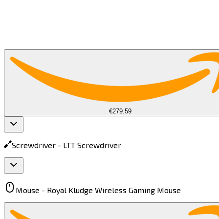
€279.59
Screwdriver -
LTT Screwdriver​​​​‌ ‍ ​‍​‍‌‍ ‌ ​‍‌‍‍‌‌‍‌ ‌‍‍‌‌‍ ‍​‍​‍​ ‍‍​‍​‍‌ ​ ‌‍​‌‌‍ ‍‌‍‍‌‌ ‌​‌ ‍‌​‍ ‍‌‍‍‌‌‍ ​‍​‍​‍ ​​‍​‍‌‍‍​‌ ​‍‌‍‌‌‌‍‌‍​‍​‍​ ‍‍​‍​‍​‍ ‌‍​‌‌‍‌​‌‍ ‌‌‍‍‌‌‍ ‍​‍ ‌‍‍‌‌‍ ‍‌ ‌​‌‍‌‌‌‍ ‍‌ ‌​​‍ ‌‍‌‌‌‍‌​‌‍‍‌‌ ‌​​‍ ‌‍ ‌‌‍ ‌‍‌​‌‍‌‌​ ‌‌ ​​‌ ​‍‌‍‌‌‌ ​ ‌‍‌‌‌‍ ‍‌ ‌​‌‍​‌‌ ‌​‌‍‍‌‌‍ ‌‍ ‍​ ‍ ‌‍‍‌‌‍‌​​ ‌​ ‌ ​ ‌​​ ‌ ‌‍​‌‌‍​‌​ ‌‌​ ‌‍​ ‍‌​‍ ‌‌‍​‍‌‍‌‌​ ‌‍‌‍‌‍​‍ ‌​ ‌​​ ​ ‌‍​‍​ ​‍​‍ ‌​ ‍​​ ‌​‌‍‌​​ ‌ ​‍ ‌​ ‌‌‌‍‌​‌‍‌‍​ ​‌​ ​‌​ ‌‍​ ​‌​ ​‌‌‍‌​​ ​​‌‍‌‍​ ​‍​ ‍ ‌ ‌​‌ ‍‌‌ ​​‌‍‌‌​ ‌‌‍ ‌ ‌​‌‍‍​‌‍‌‌‌ ​‍​ ‍ ‌ ​​‌‍​‌‌ ‌​‌‍‍​​ ‌‌‍ ‍‌‍​‌‌‍ ‌‌‍‌‌​ ‌‍​‍‌‍​‌‌ ​ ‌‍‌‌‌‌‌‌‌ ​‍‌‍ ​​ ‌​‍‌‌​ ​‍‌​‌‍‌‍​‌‌‍‌​‌‍ ‌‌‍‍‌‌‍ ‍​‍‌‍‌‍‍‌‌‍‌​​ ‌​ ‌ ​ ‌​​ ‌ ‌‍​‌‌‍​‌​ ‌‌​ ‌‍​ ‍‌​‍ ‌‌‍​‍‌‍‌‌​ ‌‍‌‍‌‍​‍ ‌​ ‌​​ ​ ‌‍​‍​ ​‍​‍ ‌​ ‍​​ ‌​‌‍‌​​ ‌ ​‍ ‌​ ‌‌‌‍‌​‌‍‌‍​ ​‌​ ​‌​ ‌‍​ ​‌​ ​‌‌‍‌​​ ​​‌‍‌‍​ ​‍​‍‌‍‌ ‌​‌ ‍‌‌ ​​‌‍‌‌​ ‌‌‍ ‌ ‌​‌‍‍​‌‍‌‌‌ ​‍​‍‌‍‌ ​​‌‍​‌‌ ‌​‌‍‍​​ ‌‌‍ ‍‌‍​‌‌‍ ‌‌‍‌‌​‍‌‍‌ ​​‌‍‌‌‌ ​‍‌ ​ ‌ ​​‌‍‌‌‌‍​ ‌ ‌​‌‍‍‌‌ ‌‍‌‍‌‌​ ‌‌ ​​‌ ‌‌‌‍​‍‌‍ ​‌‍‍‌‌ ​ ‌‍‍​‌‍‌‌‌‍‌​​‍​‍‌ ‌
Mouse -
Royal Kludge Wireless Gaming Mouse​​​​‌ ‍ ​‍​‍‌‍ ‌ ​‍‌‍‍‌‌‍‌ ‌‍‍‌‌‍ ‍​‍​‍​ ‍‍​‍​‍‌ ​ ‌‍​‌‌‍ ‍‌‍‍‌‌ ‌​‌ ‍‌​‍ ‍‌‍‍‌‌‍ ​‍​‍​‍ ​​‍​‍‌‍‍​‌ ​‍‌‍‌‌‌‍‌‍​‍​‍​ ‍‍​‍​‍​‍ ‌‍​‌‌‍‌​‌‍ ‌‌‍‍‌‌‍ ‍​‍ ‌‍‍‌‌‍ ‍‌ ‌​‌‍‌‌‌‍ ‍‌ ‌​​‍ ‌‍‌‌‌‍‌​‌‍‍‌‌ ‌​​‍ ‌‍ ‌‌‍ ‌‍‌​‌‍‌‌​ ‌‌ ​​‌ ​‍‌‍‌‌‌ ​ ‌‍‌‌‌‍ ‍‌ ‌​‌‍​‌‌ ‌​‌‍‍‌‌‍ ‌‍ ‍​ ‍ ‌‍‍‌‌‍‌​​ ‌‌‍‌‌​ ‍​​ ‌ ‌‍​ ​ ​​​ ​ ​ ‌‍​ ​ ​‍ ‌​ ‌​​ ‍‌​ ​‍​ ‌‍​‍ ‌​ ‌​​ ​ ​ ‌ ​ ‍​​‍ ‌​ ‍​‌‍‌​​ ​ ‌‍‌‌​‍ ‌​ ‌​​ ‍​​ ​‌‌‍‌‍‌‍​‍‌‍‌‌​ ​‌​ ‌ ‌‍‌‌‌‍‌‌‌‍‌‍‌‍​‍​ ‍ ‌ ‌​‌ ‍‌‌ ​​‌‍‌‌​ ‌‌‍ ‌ ‌​‌‍‍​‌‍‌‌‌ ​‍​ ‍ ‌ ​​‌‍​‌‌ ‌​‌‍‍​​ ‌‌‍ ‍‌‍​‌‌‍ ‌‌‍‌‌​ ‌‍​‍‌‍​‌‌ ​ ‌‍‌‌‌‌‌‌‌ ​‍‌‍ ​​ ‌​‍‌‌​ ​‍‌​‌‍‌‍​‌‌‍‌​‌‍ ‌‌‍‍‌‌‍ ‍​‍‌‍‌‍‍‌‌‍‌​​ ‌‌‍‌‌​ ‍​​ ‌ ‌‍​ ​ ​​​ ​ ​ ‌‍​ ​ ​‍ ‌​ ‌​​ ‍‌​ ​‍​ ‌‍​‍ ‌​ ‌​​ ​ ​ ‌ ​ ‍​​‍ ‌​ ‍​‌‍‌​​ ​ ‌‍‌‌​‍ ‌​ ‌​​ ‍​​ ​‌‌‍‌‍‌‍​‍‌‍‌‌​ ​‌​ ‌ ‌‍‌‌‌‍‌‌‌‍‌‍‌‍​‍​‍‌‍‌ ‌​‌ ‍‌‌ ​​‌‍‌‌​ ‌‌‍ ‌ ‌​‌‍‍​‌‍‌‌‌ ​‍​‍‌‍‌ ​​‌‍​‌‌ ‌​‌‍‍​​ ‌‌‍ ‍‌‍​‌‌‍ ‌‌‍‌‌​‍‌‍‌ ​​‌‍‌‌‌ ​‍‌ ​ ‌ ​​‌‍‌‌‌‍​ ‌ ‌​‌‍‍‌‌ ‌‍‌‍‌‌​ ‌‌ ​​‌ ‌‌‌‍​‍‌‍ ​‌‍‍‌‌ ​ ‌‍‍​‌‍‌‌‌‍‌​​‍​‍‌ ‌