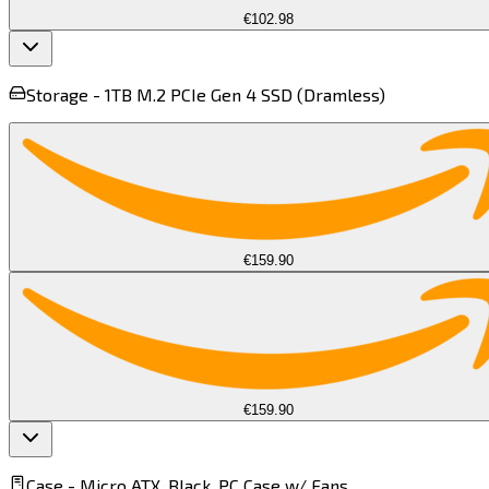
€102.98
Storage -
1TB M.2 PCIe Gen 4 SSD (Dramless)​​​​‌ ‍ ​‍​‍‌‍ ‌ ​‍‌‍‍‌‌‍‌ ‌‍‍‌‌‍ ‍​‍​‍​ ‍‍​‍​‍‌ ​ ‌‍​‌‌‍ ‍‌‍‍‌‌ ‌​‌ ‍‌​‍ ‍‌‍‍‌‌‍ ​‍​‍​‍ ​​‍​‍‌‍‍​‌ ​‍‌‍‌‌‌‍‌‍​‍​‍​ ‍‍​‍​‍​‍ ‌‍​‌‌‍‌​‌‍ ‌‌‍‍‌‌‍ ‍​‍ ‌‍‍‌‌‍ ‍‌ ‌​‌‍‌‌‌‍ ‍‌ ‌​​‍ ‌‍‌‌‌‍‌​‌‍‍‌‌ ‌​​‍ ‌‍ ‌‌‍ ‌‍‌​‌‍‌‌​ ‌‌ ​​‌ ​‍‌‍‌‌‌ ​ ‌‍‌‌‌‍ ‍‌ ‌​‌‍​‌‌ ‌​‌‍‍‌‌‍ ‌‍ ‍​ ‍ ‌‍‍‌‌‍‌​​ ‌​ ‌‍‌‍​‌‌‍‌‌​ ‌ ‌‍‌‍​ ‌ ‌‍​‍​ ​ ​‍ ‌​ ‌‌​ ‍​‌‍‌​‌‍​ ​‍ ‌​ ‌​​ ‌‌​ ​ ​ ​‍​‍ ‌‌‍​‍‌‍‌‌‌‍‌​​ ​ ​‍ ‌​ ‍​​ ​‌‌‍​ ‌‍​‌‌‍​‍​ ​‌​ ‍‌​ ​ ​ ​‍‌‍‌​​ ‌​​ ​‌​ ‍ ‌ ‌​‌ ‍‌‌ ​​‌‍‌‌​ ‌‌ ​ ‌ ‌​‌‍ ‌ ​‍‌‍​‌‌‍‌ ‌‍‌‌​ ‍ ‌ ​​‌‍​‌‌ ‌​‌‍‍​​ ‌‌‍ ‍‌‍​‌‌‍ ‌‌‍‌‌​ ‌‍​‍‌‍​‌‌ ​ ‌‍‌‌‌‌‌‌‌ ​‍‌‍ ​​ ‌​‍‌‌​ ​‍‌​‌‍‌‍​‌‌‍‌​‌‍ ‌‌‍‍‌‌‍ ‍​‍‌‍‌‍‍‌‌‍‌​​ ‌​ ‌‍‌‍​‌‌‍‌‌​ ‌ ‌‍‌‍​ ‌ ‌‍​‍​ ​ ​‍ ‌​ ‌‌​ ‍​‌‍‌​‌‍​ ​‍ ‌​ ‌​​ ‌‌​ ​ ​ ​‍​‍ ‌‌‍​‍‌‍‌‌‌‍‌​​ ​ ​‍ ‌​ ‍​​ ​‌‌‍​ ‌‍​‌‌‍​‍​ ​‌​ ‍‌​ ​ ​ ​‍‌‍‌​​ ‌​​ ​‌​‍‌‍‌ ‌​‌ ‍‌‌ ​​‌‍‌‌​ ‌‌ ​ ‌ ‌​‌‍ ‌ ​‍‌‍​‌‌‍‌ ‌‍‌‌​‍‌‍‌ ​​‌‍​‌‌ ‌​‌‍‍​​ ‌‌‍ ‍‌‍​‌‌‍ ‌‌‍‌‌​‍‌‍‌ ​​‌‍‌‌‌ ​‍‌ ​ ‌ ​​‌‍‌‌‌‍​ ‌ ‌​‌‍‍‌‌ ‌‍‌‍‌‌​ ‌‌ ​​‌ ‌‌‌‍​‍‌‍ ​‌‍‍‌‌ ​ ‌‍‍​‌‍‌‌‌‍‌​​‍​‍‌ ‌
€159.90
€159.90
Case -
Micro ATX, Black, PC Case w/ Fans​​​​‌ ‍ ​‍​‍‌‍ ‌ ​‍‌‍‍‌‌‍‌ ‌‍‍‌‌‍ ‍​‍​‍​ ‍‍​‍​‍‌ ​ ‌‍​‌‌‍ ‍‌‍‍‌‌ ‌​‌ ‍‌​‍ ‍‌‍‍‌‌‍ ​‍​‍​‍ ​​‍​‍‌‍‍​‌ ​‍‌‍‌‌‌‍‌‍​‍​‍​ ‍‍​‍​‍​‍ ‌‍​‌‌‍‌​‌‍ ‌‌‍‍‌‌‍ ‍​‍ ‌‍‍‌‌‍ ‍‌ ‌​‌‍‌‌‌‍ ‍‌ ‌​​‍ ‌‍‌‌‌‍‌​‌‍‍‌‌ ‌​​‍ ‌‍ ‌‌‍ ‌‍‌​‌‍‌‌​ ‌‌ ​​‌ ​‍‌‍‌‌‌ ​ ‌‍‌‌‌‍ ‍‌ ‌​‌‍​‌‌ ‌​‌‍‍‌‌‍ ‌‍ ‍​ ‍ ‌‍‍‌‌‍‌​​ ‌​ ‌​​ ​‍​ ​​​ ‍‌‌‍‌‍‌‍‌‍‌‍‌‌​ ​‍​‍ ‌​ ‌​‌‍​ ‌‍‌‍​ ‌‌​‍ ‌​ ‌​‌‍​ ​ ‍​‌‍‌‌​‍ ‌​ ‍‌​ ‌‍​ ‍‌​ ​ ​‍ ‌​ ‍‌​ ‍‌​ ‍​​ ‍​‌‍‌​‌‍​ ‌‍‌‍‌‍​ ​ ​​‌‍‌​​ ​‌​ ‌‍​ ‍ ‌ ‌​‌ ‍‌‌ ​​‌‍‌‌​ ‌‌ ​​‌‍​ ‌‍​ ‌‍​‌‌ ​ ‌‍‌‌​ ‍ ‌ ​​‌‍​‌‌ ‌​‌‍‍​​ ‌‌‍ ‍‌‍​‌‌‍ ‌‌‍‌‌​ ‌‍​‍‌‍​‌‌ ​ ‌‍‌‌‌‌‌‌‌ ​‍‌‍ ​​ ‌​‍‌‌​ ​‍‌​‌‍‌‍​‌‌‍‌​‌‍ ‌‌‍‍‌‌‍ ‍​‍‌‍‌‍‍‌‌‍‌​​ ‌​ ‌​​ ​‍​ ​​​ ‍‌‌‍‌‍‌‍‌‍‌‍‌‌​ ​‍​‍ ‌​ ‌​‌‍​ ‌‍‌‍​ ‌‌​‍ ‌​ ‌​‌‍​ ​ ‍​‌‍‌‌​‍ ‌​ ‍‌​ ‌‍​ ‍‌​ ​ ​‍ ‌​ ‍‌​ ‍‌​ ‍​​ ‍​‌‍‌​‌‍​ ‌‍‌‍‌‍​ ​ ​​‌‍‌​​ ​‌​ ‌‍​‍‌‍‌ ‌​‌ ‍‌‌ ​​‌‍‌‌​ ‌‌ ​​‌‍​ ‌‍​ ‌‍​‌‌ ​ ‌‍‌‌​‍‌‍‌ ​​‌‍​‌‌ ‌​‌‍‍​​ ‌‌‍ ‍‌‍​‌‌‍ ‌‌‍‌‌​‍‌‍‌ ​​‌‍‌‌‌ ​‍‌ ​ ‌ ​​‌‍‌‌‌‍​ ‌ ‌​‌‍‍‌‌ ‌‍‌‍‌‌​ ‌‌ ​​‌ ‌‌‌‍​‍‌‍ ​‌‍‍‌‌ ​ ‌‍‍​‌‍‌‌‌‍‌​​‍​‍‌ ‌