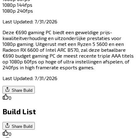
1080p 144fps​​​​‌ ‍ ​‍​‍‌‍ ‌ ​‍‌‍‍‌‌‍‌ ‌‍‍‌‌‍ ‍​‍​‍​ ‍‍​‍​‍‌ ​ ‌‍​‌‌‍ ‍‌‍‍‌‌ ‌​‌ ‍‌​‍ ‍‌‍‍‌‌‍ ​‍​‍​‍ ​​‍​‍‌‍‍​‌ ​‍‌‍‌‌‌‍‌‍​‍​‍​ ‍‍​‍​‍​‍ ‌‍​‌‌‍‌​‌‍ ‌‌‍‍‌‌‍ ‍​‍ ‌‍‍‌‌‍ ‍‌ ‌​‌‍‌‌‌‍ ‍‌ ‌​​‍ ‌‍‌‌‌‍‌​‌‍‍‌‌ ‌​​‍ ‌‍ ‌‌‍ ‌‍‌​‌‍‌‌​ ‌‌ ​​‌ ​‍‌‍‌‌‌ ​ ‌‍‌‌‌‍ ‍‌ ‌​‌‍​‌‌ ‌​‌‍‍‌‌‍ ‌‍ ‍​ ‍ ‌‍‍‌‌‍‌​​ ‌​ ‍‌​ ​​​ ‌‌​ ‌‌​ ‍​​ ‌‍‌‍‌​​ ‌​​‍ ‌‌‍‌​​ ‍​‌‍‌‌‌‍‌​​‍ ‌​ ‌​​ ​‍‌‍​‌‌‍‌‍​‍ ‌‌‍​‍​ ‌​‌‍‌​‌‍‌‌​‍ ‌‌‍​‍​ ‍​‌‍‌​​ ‌‍‌‍‌‌​ ‌‌​ ​​‌‍​‌​ ​​​ ‍​​ ​ ​ ‌​​ ‍ ‌ ‌​‌ ‍‌‌ ​​‌‍‌‌​ ‌‌ ​​‌‍‌‌‌ ​‍‌‍‌‍‌‍ ‌ ​‍‌‍ ‌‌‍​‌‌‍ ‍‌‍​ ‌‍‌‌​ ‍ ‌ ​​‌‍​‌‌ ‌​‌‍‍​​ ‌‌‍ ‍‌‍​‌‌‍ ‌‌‍‌‌​ ‌‍​‍‌‍​‌‌ ​ ‌‍‌‌‌‌‌‌‌ ​‍‌‍ ​​ ‌​‍‌‌​ ​‍‌​‌‍‌‍​‌‌‍‌​‌‍ ‌‌‍‍‌‌‍ ‍​‍‌‍‌‍‍‌‌‍‌​​ ‌​ ‍‌​ ​​​ ‌‌​ ‌‌​ ‍​​ ‌‍‌‍‌​​ ‌​​‍ ‌‌‍‌​​ ‍​‌‍‌‌‌‍‌​​‍ ‌​ ‌​​ ​‍‌‍​‌‌‍‌‍​‍ ‌‌‍​‍​ ‌​‌‍‌​‌‍‌‌​‍ ‌‌‍​‍​ ‍​‌‍‌​​ ‌‍‌‍‌‌​ ‌‌​ ​​‌‍​‌​ ​​​ ‍​​ ​ ​ ‌​​‍‌‍‌ ‌​‌ ‍‌‌ ​​‌‍‌‌​ ‌‌ ​​‌‍‌‌‌ ​‍‌‍‌‍‌‍ ‌ ​‍‌‍ ‌‌‍​‌‌‍ ‍‌‍​ ‌‍‌‌​‍‌‍‌ ​​‌‍​‌‌ ‌​‌‍‍​​ ‌‌‍ ‍‌‍​‌‌‍ ‌‌‍‌‌​‍‌‍‌ ​​‌‍‌‌‌ ​‍‌ ​ ‌ ​​‌‍‌‌‌‍​ ‌ ‌​‌‍‍‌‌ ‌‍‌‍‌‌​ ‌‌ ​​‌ ‌‌‌‍​‍‌‍ ​‌‍‍‌‌ ​ ‌‍‍​‌‍‌‌‌‍‌​​‍​‍‌ ‌
1080p 240fps​​​​‌ ‍ ​‍​‍‌‍ ‌ ​‍‌‍‍‌‌‍‌ ‌‍‍‌‌‍ ‍​‍​‍​ ‍‍​‍​‍‌ ​ ‌‍​‌‌‍ ‍‌‍‍‌‌ ‌​‌ ‍‌​‍ ‍‌‍‍‌‌‍ ​‍​‍​‍ ​​‍​‍‌‍‍​‌ ​‍‌‍‌‌‌‍‌‍​‍​‍​ ‍‍​‍​‍​‍ ‌‍​‌‌‍‌​‌‍ ‌‌‍‍‌‌‍ ‍​‍ ‌‍‍‌‌‍ ‍‌ ‌​‌‍‌‌‌‍ ‍‌ ‌​​‍ ‌‍‌‌‌‍‌​‌‍‍‌‌ ‌​​‍ ‌‍ ‌‌‍ ‌‍‌​‌‍‌‌​ ‌‌ ​​‌ ​‍‌‍‌‌‌ ​ ‌‍‌‌‌‍ ‍‌ ‌​‌‍​‌‌ ‌​‌‍‍‌‌‍ ‌‍ ‍​ ‍ ‌‍‍‌‌‍‌​​ ‌‌‍​‍​ ​​‌‍‌​‌‍​ ‌‍‌‌‌‍​‍​ ​‌​ ​​​‍ ‌‌‍‌​‌‍‌​​ ​‌​ ​​​‍ ‌​ ‌​‌‍​‌​ ‌ ​ ‌‍​‍ ‌‌‍​‍‌‍‌​‌‍​‍‌‍​‌​‍ ‌​ ​‍‌‍‌‍‌‍​ ​ ​‌​ ​‍​ ‍​​ ‌‌​ ‌ ​ ​ ​ ‌ ​ ​ ‌‍‌‌​ ‍ ‌ ‌​‌ ‍‌‌ ​​‌‍‌‌​ ‌‌ ​​‌‍‌‌‌ ​‍‌‍‌‍‌‍ ‌ ​‍‌‍ ‌‌‍​‌‌‍ ‍‌‍​ ‌‍‌‌​ ‍ ‌ ​​‌‍​‌‌ ‌​‌‍‍​​ ‌‌‍ ‍‌‍​‌‌‍ ‌‌‍‌‌​ ‌‍​‍‌‍​‌‌ ​ ‌‍‌‌‌‌‌‌‌ ​‍‌‍ ​​ ‌​‍‌‌​ ​‍‌​‌‍‌‍​‌‌‍‌​‌‍ ‌‌‍‍‌‌‍ ‍​‍‌‍‌‍‍‌‌‍‌​​ ‌‌‍​‍​ ​​‌‍‌​‌‍​ ‌‍‌‌‌‍​‍​ ​‌​ ​​​‍ ‌‌‍‌​‌‍‌​​ ​‌​ ​​​‍ ‌​ ‌​‌‍​‌​ ‌ ​ ‌‍​‍ ‌‌‍​‍‌‍‌​‌‍​‍‌‍​‌​‍ ‌​ ​‍‌‍‌‍‌‍​ ​ ​‌​ ​‍​ ‍​​ ‌‌​ ‌ ​ ​ ​ ‌ ​ ​ ‌‍‌‌​‍‌‍‌ ‌​‌ ‍‌‌ ​​‌‍‌‌​ ‌‌ ​​‌‍‌‌‌ ​‍‌‍‌‍‌‍ ‌ ​‍‌‍ ‌‌‍​‌‌‍ ‍‌‍​ ‌‍‌‌​‍‌‍‌ ​​‌‍​‌‌ ‌​‌‍‍​​ ‌‌‍ ‍‌‍​‌‌‍ ‌‌‍‌‌​‍‌‍‌ ​​‌‍‌‌‌ ​‍‌ ​ ‌ ​​‌‍‌‌‌‍​ ‌ ‌​‌‍‍‌‌ ‌‍‌‍‌‌​ ‌‌ ​​‌ ‌‌‌‍​‍‌‍ ​‌‍‍‌‌ ​ ‌‍‍​‌‍‌‌‌‍‌​​‍​‍‌ ‌
Last Updated
:
7/31/2026
Deze €690 gaming PC biedt een geweldige prijs-
kwaliteitverhouding en uitzonderlijke prestaties voor
1080p gaming. Uitgerust met een Ryzen 5 5600 en een
Radeon RX 6600 of Intel ARC B570, zal deze betaalbare
€690 budget gaming PC de meest recente triple AAA titels
op 1080p 60fps op hoge of ultra instellingen afspelen, of
240fps in high framerate esports games.​​​​‌ ‍ ​‍​‍‌‍ ‌ ​‍‌‍‍‌‌‍‌ ‌‍‍‌‌‍ ‍​‍​‍​ ‍‍​‍​‍‌ ​ ‌‍​‌‌‍ ‍‌‍‍‌‌ ‌​‌ ‍‌​‍ ‍‌‍‍‌‌‍ ​‍​‍​‍ ​​‍​‍‌‍‍​‌ ​‍‌‍‌‌‌‍‌‍​‍​‍​ ‍‍​‍​‍​‍ ‌‍​‌‌‍‌​‌‍ ‌‌‍‍‌‌‍ ‍​‍ ‌‍‍‌‌‍ ‍‌ ‌​‌‍‌‌‌‍ ‍‌ ‌​​‍ ‌‍‌‌‌‍‌​‌‍‍‌‌ ‌​​‍ ‌‍ ‌‌‍ ‌‍‌​‌‍‌‌​ ‌‌ ​​‌ ​‍‌‍‌‌‌ ​ ‌‍‌‌‌‍ ‍‌ ‌​‌‍​‌‌ ‌​‌‍‍‌‌‍ ‌‍ ‍​ ‍ ‌‍‍‌‌‍‌​​ ‌​ ‌​​ ‌ ​ ‌ ‌‍​‌​ ​‌​ ‌‍​ ‌​​ ​ ​‍ ‌​ ‍‌​ ​‍‌‍​‍‌‍‌​​‍ ‌​ ‌​​ ‌‍​ ​​​ ​ ​‍ ‌‌‍​‍​ ‍​​ ​‌​ ‌‍​‍ ‌​ ​‌​ ​‌​ ‌‍‌‍‌​​ ‌‌‌‍‌‍‌‍​ ​ ​‍​ ​ ‌‍‌‍​ ‍​​ ‍‌​ ‍ ‌ ‌​‌ ‍‌‌ ​​‌‍‌‌​ ‌‌‍​‍‌ ‌‌‌‍‍‌‌‍ ​‌‍‌​​ ‍ ‌ ​​‌‍​‌‌ ‌​‌‍‍​​ ‌‌‍‍‌​ ​‌​ ‍​‌‍ ‍‌‌ ‌ ​ ‌‍‍​‌‍ ‌ ​‍‌ ‌​‌‌ ‌‍‌​‌‍‌‌‌ ​ ‌‍​ ​‍‌‌​ ‌‌‌​​‍‌‌ ‌‍‍ ‌‍‌‌‌ ‍‌​‍‌‌​ ​ ‌​‌​​‍‌‌​ ​ ‌​‌​​‍‌‌​ ​‍​ ​‍‌‍ ‍‌‍ ​​‍‌‌​ ​‍​ ​‍​‍‌‌​ ‌‌‌​‌​​‍ ‍‌ ‌‍‌‍​‌‌‍ ​‌ ‌‌‌‍‌‌​‍‌‌​ ‌‌‌​​‍‌‌ ‌‍‍ ‌‍‌‌‌ ‍‌​‍‌‌​ ​ ‌​‌​​‍‌‌​ ​ ‌​‌​​‍‌‌​ ​‍​ ​‍​ ‍‌​ ‌​​ ‍‌​ ​​​ ​ ​ ‌​‌‍‌‍​ ‌‍​ ‌​​ ​‍​ ​​‌‍‌‍​‍‌‌​ ​‍​ ​‍​‍‌‌​ ‌‌‌​‌​​‍ ‍‌‍​ ‌‍‍​‌‍‍‌‌‍ ​‌‍‌​‌ ​‍‌‍‌‌‌‍ ‍​‍‌‌​ ‌‌‌​​‍‌‌ ‌‍‍ ‌‍‌‌‌ ‍‌​‍‌‌​ ​ ‌​‌​​‍‌‌​ ​ ‌​‌​​‍‌‌​ ​‍​ ​‍​ ‍​​ ‍‌​ ‌ ‌‍​‌​ ​​​ ​‍​ ​‍‌‍​‌‌‍‌​​ ‌‍‌‍‌​​ ‌ ​‍‌‌​ ​‍​ ​‍​‍‌‌​ ‌‌‌​‌​​‍ ‍‌ ‌​‌‍‌‌‌ ‍​‌ ‌​​ ‌‍​‍‌‍​‌‌ ​ ‌‍‌‌‌‌‌‌‌ ​‍‌‍ ​​ ‌​‍‌‌​ ​‍‌​‌‍‌‍​‌‌‍‌​‌‍ ‌‌‍‍‌‌‍ ‍​‍‌‍‌‍‍‌‌‍‌​​ ‌​ ‌​​ ‌ ​ ‌ ‌‍​‌​ ​‌​ ‌‍​ ‌​​ ​ ​‍ ‌​ ‍‌​ ​‍‌‍​‍‌‍‌​​‍ ‌​ ‌​​ ‌‍​ ​​​ ​ ​‍ ‌‌‍​‍​ ‍​​ ​‌​ ‌‍​‍ ‌​ ​‌​ ​‌​ ‌‍‌‍‌​​ ‌‌‌‍‌‍‌‍​ ​ ​‍​ ​ ‌‍‌‍​ ‍​​ ‍‌​‍‌‍‌ ‌​‌ ‍‌‌ ​​‌‍‌‌​ ‌‌‍​‍‌ ‌‌‌‍‍‌‌‍ ​‌‍‌​​‍‌‍‌ ​​‌‍​‌‌ ‌​‌‍‍​​ ‌‌‍‍‌​ ​‌​ ‍​‌‍ ‍‌‌ ‌ ​ ‌‍‍​‌‍ ‌ ​‍‌ ‌​‌‌ ‌‍‌​‌‍‌‌‌ ​ ‌‍​ ​‍‌‌​ ‌‌‌​​‍‌‌ ‌‍‍ ‌‍‌‌‌ ‍‌​‍‌‌​ ​ ‌​‌​​‍‌‌​ ​ ‌​‌​​‍‌‌​ ​‍​ ​‍‌‍ ‍‌‍ ​​‍‌‌​ ​‍​ ​‍​‍‌‌​ ‌‌‌​‌​​‍ ‍‌ ‌‍‌‍​‌‌‍ ​‌ ‌‌‌‍‌‌​‍‌‌​ ‌‌‌​​‍‌‌ ‌‍‍ ‌‍‌‌‌ ‍‌​‍‌‌​ ​ ‌​‌​​‍‌‌​ ​ ‌​‌​​‍‌‌​ ​‍​ ​‍​ ‍‌​ ‌​​ ‍‌​ ​​​ ​ ​ ‌​‌‍‌‍​ ‌‍​ ‌​​ ​‍​ ​​‌‍‌‍​‍‌‌​ ​‍​ ​‍​‍‌‌​ ‌‌‌​‌​​‍ ‍‌‍​ ‌‍‍​‌‍‍‌‌‍ ​‌‍‌​‌ ​‍‌‍‌‌‌‍ ‍​‍‌‌​ ‌‌‌​​‍‌‌ ‌‍‍ ‌‍‌‌‌ ‍‌​‍‌‌​ ​ ‌​‌​​‍‌‌​ ​ ‌​‌​​‍‌‌​ ​‍​ ​‍​ ‍​​ ‍‌​ ‌ ‌‍​‌​ ​​​ ​‍​ ​‍‌‍​‌‌‍‌​​ ‌‍‌‍‌​​ ‌ ​‍‌‌​ ​‍​ ​‍​‍‌‌​ ‌‌‌​‌​​‍ ‍‌ ‌​‌‍‌‌‌ ‍​‌ ‌​​‍‌‍‌ ​​‌‍‌‌‌ ​‍‌ ​ ‌ ​​‌‍‌‌‌‍​ ‌ ‌​‌‍‍‌‌ ‌‍‌‍‌‌​ ‌‌ ​​‌ ‌‌‌‍​‍‌‍ ​‌‍‍‌‌ ​ ‌‍‍​‌‍‌‌‌‍‌​​‍​‍‌ ‌
Last Updated
:
7/31/2026
Share Build
0
Build List
Share Build
0