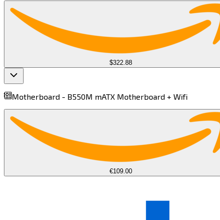
$322.88
Motherboard -
B550M mATX Motherboard + Wifi​​​​‌ ‍ ​‍​‍‌‍ ‌ ​‍‌‍‍‌‌‍‌ ‌‍‍‌‌‍ ‍​‍​‍​ ‍‍​‍​‍‌ ​ ‌‍​‌‌‍ ‍‌‍‍‌‌ ‌​‌ ‍‌​‍ ‍‌‍‍‌‌‍ ​‍​‍​‍ ​​‍​‍‌‍‍​‌ ​‍‌‍‌‌‌‍‌‍​‍​‍​ ‍‍​‍​‍​‍ ‌‍​‌‌‍‌​‌‍ ‌‌‍‍‌‌‍ ‍​‍ ‌‍‍‌‌‍ ‍‌ ‌​‌‍‌‌‌‍ ‍‌ ‌​​‍ ‌‍‌‌‌‍‌​‌‍‍‌‌ ‌​​‍ ‌‍ ‌‌‍ ‌‍‌​‌‍‌‌​ ‌‌ ​​‌ ​‍‌‍‌‌‌ ​ ‌‍‌‌‌‍ ‍‌ ‌​‌‍​‌‌ ‌​‌‍‍‌‌‍ ‌‍ ‍​ ‍ ‌‍‍‌‌‍‌​​ ‌​ ​‌​ ‌ ​ ‌​‌‍‌‌‌‍​‍​ ​​‌‍‌​‌‍‌‍​‍ ‌​ ​‌​ ‌‌​ ​‌‌‍‌‌​‍ ‌​ ‌​​ ‍‌​ ‌ ​ ‌‌​‍ ‌‌‍​‌​ ‍​​ ‍‌​ ‍​​‍ ‌​ ​ ​ ‍‌‌‍‌‍‌‍​‌​ ‌​‌‍​‍​ ‌ ​ ‍​​ ‌‍​ ​​‌‍​ ​ ‌‌​ ‍ ‌ ‌​‌ ‍‌‌ ​​‌‍‌‌​ ‌‌‍ ‌‌‍ ‌ ‌​‌‍‍​‌‍‌‌‌ ​‍‌‍​‍‌‍ ‌‍​‌‌ ​‍‌‍‌​​ ‍ ‌ ​​‌‍​‌‌ ‌​‌‍‍​​ ‌‌‍ ‍‌‍​‌‌‍ ‌‌‍‌‌​ ‌‍​‍‌‍​‌‌ ​ ‌‍‌‌‌‌‌‌‌ ​‍‌‍ ​​ ‌​‍‌‌​ ​‍‌​‌‍‌‍​‌‌‍‌​‌‍ ‌‌‍‍‌‌‍ ‍​‍‌‍‌‍‍‌‌‍‌​​ ‌​ ​‌​ ‌ ​ ‌​‌‍‌‌‌‍​‍​ ​​‌‍‌​‌‍‌‍​‍ ‌​ ​‌​ ‌‌​ ​‌‌‍‌‌​‍ ‌​ ‌​​ ‍‌​ ‌ ​ ‌‌​‍ ‌‌‍​‌​ ‍​​ ‍‌​ ‍​​‍ ‌​ ​ ​ ‍‌‌‍‌‍‌‍​‌​ ‌​‌‍​‍​ ‌ ​ ‍​​ ‌‍​ ​​‌‍​ ​ ‌‌​‍‌‍‌ ‌​‌ ‍‌‌ ​​‌‍‌‌​ ‌‌‍ ‌‌‍ ‌ ‌​‌‍‍​‌‍‌‌‌ ​‍‌‍​‍‌‍ ‌‍​‌‌ ​‍‌‍‌​​‍‌‍‌ ​​‌‍​‌‌ ‌​‌‍‍​​ ‌‌‍ ‍‌‍​‌‌‍ ‌‌‍‌‌​‍‌‍‌ ​​‌‍‌‌‌ ​‍‌ ​ ‌ ​​‌‍‌‌‌‍​ ‌ ‌​‌‍‍‌‌ ‌‍‌‍‌‌​ ‌‌ ​​‌ ‌‌‌‍​‍‌‍ ​‌‍‍‌‌ ​ ‌‍‍​‌‍‌‌‌‍‌​​‍​‍‌ ‌
€109.00