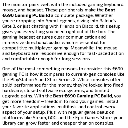
The monitor pairs well with the included gaming keyboard,
mouse, and headset. These peripherals make the ​​​​‌ ‍ ​‍​‍‌‍ ‌ ​‍‌‍‍‌‌‍‌ ‌‍‍‌‌‍ ‍​‍​‍​ ‍‍​‍​‍‌ ​ ‌‍​‌‌‍ ‍‌‍‍‌‌ ‌​‌ ‍‌​‍ ‍‌‍‍‌‌‍ ​‍​‍​‍ ​​‍​‍‌‍‍​‌ ​‍‌‍‌‌‌‍‌‍​‍​‍​ ‍‍​‍​‍​‍ ‌‍​‌‌‍‌​‌‍ ‌‌‍‍‌‌‍ ‍​‍ ‌‍‍‌‌‍ ‍‌ ‌​‌‍‌‌‌‍ ‍‌ ‌​​‍ ‌‍‌‌‌‍‌​‌‍‍‌‌ ‌​​‍ ‌‍ ‌‌‍ ‌‍‌​‌‍‌‌​ ‌‌ ​​‌ ​‍‌‍‌‌‌ ​ ‌‍‌‌‌‍ ‍‌ ‌​‌‍​‌‌ ‌​‌‍‍‌‌‍ ‌‍ ‍​ ‍ ‌‍‍‌‌‍‌​​ ‌​ ‌​​ ‌ ​ ‌ ‌‍​‌​ ​‌​ ‌‍​ ‌​​ ​ ​‍ ‌​ ‍‌​ ​‍‌‍​‍‌‍‌​​‍ ‌​ ‌​​ ‌‍​ ​​​ ​ ​‍ ‌‌‍​‍​ ‍​​ ​‌​ ‌‍​‍ ‌​ ​‌​ ​‌​ ‌‍‌‍‌​​ ‌‌‌‍‌‍‌‍​ ​ ​‍​ ​ ‌‍‌‍​ ‍​​ ‍‌​ ‍ ‌ ‌​‌ ‍‌‌ ​​‌‍‌‌​ ‌‌‍​‍‌ ‌‌‌‍‍‌‌‍ ​‌‍‌​​ ‍ ‌ ​​‌‍​‌‌ ‌​‌‍‍​​ ‌‌‍‍‌​ ​‌​ ‍​‌‍ ‍‌‌ ‌‍ ​‌‍ ‌‍ ‍‌‍‌ ‌‌ ‌‍‌​‌‍‌‌‌ ​ ‌‍​ ​‍‌‌​ ‌‌‌​​‍‌‌ ‌‍‍ ‌‍‌‌‌ ‍‌​‍‌‌​ ​ ‌​‌​​‍‌‌​ ​ ‌​‌​​‍‌‌​ ​‍​ ​‍‌‍ ‍‌‍ ​​‍‌‌​ ​‍​ ​‍​‍‌‌​ ‌‌‌​‌​​‍ ‍‌ ‌‍‌‍​‌‌‍ ​‌ ‌‌‌‍‌‌​‍‌‌​ ‌‌‌​​‍‌‌ ‌‍‍ ‌‍‌‌‌ ‍‌​‍‌‌​ ​ ‌​‌​​‍‌‌​ ​ ‌​‌​​‍‌‌​ ​‍​ ​‍​ ‍‌‌‍‌‌‌‍‌‌​ ‌‍‌‍​‌​ ‍​​ ​‍‌‍‌‌​ ‌​​ ​ ​ ‌‍‌‍​ ​‍‌‌​ ​‍​ ​‍​‍‌‌​ ‌‌‌​‌​​‍ ‍‌‍​ ‌‍‍​‌‍‍‌‌‍ ​‌‍‌​‌ ​‍‌‍‌‌‌‍ ‍​‍‌‌​ ‌‌‌​​‍‌‌ ‌‍‍ ‌‍‌‌‌ ‍‌​‍‌‌​ ​ ‌​‌​​‍‌‌​ ​ ‌​‌​​‍‌‌​ ​‍​ ​‍‌‍​‍​ ​​​ ‌​​ ​​​ ​‍​ ‌ ​ ‌‌‌‍‌‌​ ‍‌​ ‌‍‌‍​‌​ ​ ​‍‌‌​ ​‍​ ​‍​‍‌‌​ ‌‌‌​‌​​‍ ‍‌ ‌​‌‍‌‌‌ ‍​‌ ‌​​ ‌‍​‍‌‍​‌‌ ​ ‌‍‌‌‌‌‌‌‌ ​‍‌‍ ​​ ‌​‍‌‌​ ​‍‌​‌‍‌‍​‌‌‍‌​‌‍ ‌‌‍‍‌‌‍ ‍​‍‌‍‌‍‍‌‌‍‌​​ ‌​ ‌​​ ‌ ​ ‌ ‌‍​‌​ ​‌​ ‌‍​ ‌​​ ​ ​‍ ‌​ ‍‌​ ​‍‌‍​‍‌‍‌​​‍ ‌​ ‌​​ ‌‍​ ​​​ ​ ​‍ ‌‌‍​‍​ ‍​​ ​‌​ ‌‍​‍ ‌​ ​‌​ ​‌​ ‌‍‌‍‌​​ ‌‌‌‍‌‍‌‍​ ​ ​‍​ ​ ‌‍‌‍​ ‍​​ ‍‌​‍‌‍‌ ‌​‌ ‍‌‌ ​​‌‍‌‌​ ‌‌‍​‍‌ ‌‌‌‍‍‌‌‍ ​‌‍‌​​‍‌‍‌ ​​‌‍​‌‌ ‌​‌‍‍​​ ‌‌‍‍‌​ ​‌​ ‍​‌‍ ‍‌‌ ‌‍ ​‌‍ ‌‍ ‍‌‍‌ ‌‌ ‌‍‌​‌‍‌‌‌ ​ ‌‍​ ​‍‌‌​ ‌‌‌​​‍‌‌ ‌‍‍ ‌‍‌‌‌ ‍‌​‍‌‌​ ​ ‌​‌​​‍‌‌​ ​ ‌​‌​​‍‌‌​ ​‍​ ​‍‌‍ ‍‌‍ ​​‍‌‌​ ​‍​ ​‍​‍‌‌​ ‌‌‌​‌​​‍ ‍‌ ‌‍‌‍​‌‌‍ ​‌ ‌‌‌‍‌‌​‍‌‌​ ‌‌‌​​‍‌‌ ‌‍‍ ‌‍‌‌‌ ‍‌​‍‌‌​ ​ ‌​‌​​‍‌‌​ ​ ‌​‌​​‍‌‌​ ​‍​ ​‍​ ‍‌‌‍‌‌‌‍‌‌​ ‌‍‌‍​‌​ ‍​​ ​‍‌‍‌‌​ ‌​​ ​ ​ ‌‍‌‍​ ​‍‌‌​ ​‍​ ​‍​‍‌‌​ ‌‌‌​‌​​‍ ‍‌‍​ ‌‍‍​‌‍‍‌‌‍ ​‌‍‌​‌ ​‍‌‍‌‌‌‍ ‍​‍‌‌​ ‌‌‌​​‍‌‌ ‌‍‍ ‌‍‌‌‌ ‍‌​‍‌‌​ ​ ‌​‌​​‍‌‌​ ​ ‌​‌​​‍‌‌​ ​‍​ ​‍‌‍​‍​ ​​​ ‌​​ ​​​ ​‍​ ‌ ​ ‌‌‌‍‌‌​ ‍‌​ ‌‍‌‍​‌​ ​ ​‍‌‌​ ​‍​ ​‍​‍‌‌​ ‌‌‌​‌​​‍ ‍‌ ‌​‌‍‌‌‌ ‍​‌ ‌​​‍‌‍‌ ​​‌‍‌‌‌ ​‍‌ ​ ‌ ​​‌‍‌‌‌‍​ ‌ ‌​‌‍‍‌‌ ‌‍‌‍‌‌​ ‌‌ ​​‌ ‌‌‌‍​‍‌‍ ​‌‍‍‌‌ ​ ‌‍‍​‌‍‌‌‌‍‌​​‍​‍‌ ‌
Best
€690 Gaming PC Build​​​​‌ ‍ ​‍​‍‌‍ ‌ ​‍‌‍‍‌‌‍‌ ‌‍‍‌‌‍ ‍​‍​‍​ ‍‍​‍​‍‌ ​ ‌‍​‌‌‍ ‍‌‍‍‌‌ ‌​‌ ‍‌​‍ ‍‌‍‍‌‌‍ ​‍​‍​‍ ​​‍​‍‌‍‍​‌ ​‍‌‍‌‌‌‍‌‍​‍​‍​ ‍‍​‍​‍​‍ ‌‍​‌‌‍‌​‌‍ ‌‌‍‍‌‌‍ ‍​‍ ‌‍‍‌‌‍ ‍‌ ‌​‌‍‌‌‌‍ ‍‌ ‌​​‍ ‌‍‌‌‌‍‌​‌‍‍‌‌ ‌​​‍ ‌‍ ‌‌‍ ‌‍‌​‌‍‌‌​ ‌‌ ​​‌ ​‍‌‍‌‌‌ ​ ‌‍‌‌‌‍ ‍‌ ‌​‌‍​‌‌ ‌​‌‍‍‌‌‍ ‌‍ ‍​ ‍ ‌‍‍‌‌‍‌​​ ‌​ ‌​​ ‌ ​ ‌ ‌‍​‌​ ​‌​ ‌‍​ ‌​​ ​ ​‍ ‌​ ‍‌​ ​‍‌‍​‍‌‍‌​​‍ ‌​ ‌​​ ‌‍​ ​​​ ​ ​‍ ‌‌‍​‍​ ‍​​ ​‌​ ‌‍​‍ ‌​ ​‌​ ​‌​ ‌‍‌‍‌​​ ‌‌‌‍‌‍‌‍​ ​ ​‍​ ​ ‌‍‌‍​ ‍​​ ‍‌​ ‍ ‌ ‌​‌ ‍‌‌ ​​‌‍‌‌​ ‌‌‍​‍‌ ‌‌‌‍‍‌‌‍ ​‌‍‌​​ ‍ ‌ ​​‌‍​‌‌ ‌​‌‍‍​​ ‌‌‍‍‌​ ​‌​ ‍​‌‍ ‍‌‌ ‌‍ ​‌‍ ‌‍ ‍‌‍‌ ‌‌ ‌‍‌​‌‍‌‌‌ ​ ‌‍​ ​‍‌‌​ ‌‌‌​​‍‌‌ ‌‍‍ ‌‍‌‌‌ ‍‌​‍‌‌​ ​ ‌​‌​​‍‌‌​ ​ ‌​‌​​‍‌‌​ ​‍​ ​‍‌‍ ‍‌‍ ​​‍‌‌​ ​‍​ ​‍​‍‌‌​ ‌‌‌​‌​​‍ ‍‌ ‌‍‌‍​‌‌‍ ​‌ ‌‌‌‍‌‌​‍‌‌​ ‌‌‌​​‍‌‌ ‌‍‍ ‌‍‌‌‌ ‍‌​‍‌‌​ ​ ‌​‌​​‍‌‌​ ​ ‌​‌​​‍‌‌​ ​‍​ ​‍​ ‍‌‌‍‌‌‌‍‌‌​ ‌‍‌‍​‌​ ‍​​ ​‍‌‍‌‌​ ‌​​ ​ ​ ‌‍‌‍​ ​‍‌‌​ ​‍​ ​‍​‍‌‌​ ‌‌‌​‌​​‍ ‍‌‍​ ‌‍‍​‌‍‍‌‌‍ ​‌‍‌​‌ ​‍‌‍‌‌‌‍ ‍​‍‌‌​ ‌‌‌​​‍‌‌ ‌‍‍ ‌‍‌‌‌ ‍‌​‍‌‌​ ​ ‌​‌​​‍‌‌​ ​ ‌​‌​​‍‌‌​ ​‍​ ​‍​ ‌​‌‍​‍​ ‌‌​ ​ ​ ‌​‌‍‌‌​ ‍‌​ ‍‌‌‍​‌​ ‌‍‌‍​‍‌‍‌‍​‍‌‌​ ​‍​ ​‍​‍‌‌​ ‌‌‌​‌​​‍ ‍‌ ‌​‌‍‌‌‌ ‍​‌ ‌​​ ‌‍​‍‌‍​‌‌ ​ ‌‍‌‌‌‌‌‌‌ ​‍‌‍ ​​ ‌​‍‌‌​ ​‍‌​‌‍‌‍​‌‌‍‌​‌‍ ‌‌‍‍‌‌‍ ‍​‍‌‍‌‍‍‌‌‍‌​​ ‌​ ‌​​ ‌ ​ ‌ ‌‍​‌​ ​‌​ ‌‍​ ‌​​ ​ ​‍ ‌​ ‍‌​ ​‍‌‍​‍‌‍‌​​‍ ‌​ ‌​​ ‌‍​ ​​​ ​ ​‍ ‌‌‍​‍​ ‍​​ ​‌​ ‌‍​‍ ‌​ ​‌​ ​‌​ ‌‍‌‍‌​​ ‌‌‌‍‌‍‌‍​ ​ ​‍​ ​ ‌‍‌‍​ ‍​​ ‍‌​‍‌‍‌ ‌​‌ ‍‌‌ ​​‌‍‌‌​ ‌‌‍​‍‌ ‌‌‌‍‍‌‌‍ ​‌‍‌​​‍‌‍‌ ​​‌‍​‌‌ ‌​‌‍‍​​ ‌‌‍‍‌​ ​‌​ ‍​‌‍ ‍‌‌ ‌‍ ​‌‍ ‌‍ ‍‌‍‌ ‌‌ ‌‍‌​‌‍‌‌‌ ​ ‌‍​ ​‍‌‌​ ‌‌‌​​‍‌‌ ‌‍‍ ‌‍‌‌‌ ‍‌​‍‌‌​ ​ ‌​‌​​‍‌‌​ ​ ‌​‌​​‍‌‌​ ​‍​ ​‍‌‍ ‍‌‍ ​​‍‌‌​ ​‍​ ​‍​‍‌‌​ ‌‌‌​‌​​‍ ‍‌ ‌‍‌‍​‌‌‍ ​‌ ‌‌‌‍‌‌​‍‌‌​ ‌‌‌​​‍‌‌ ‌‍‍ ‌‍‌‌‌ ‍‌​‍‌‌​ ​ ‌​‌​​‍‌‌​ ​ ‌​‌​​‍‌‌​ ​‍​ ​‍​ ‍‌‌‍‌‌‌‍‌‌​ ‌‍‌‍​‌​ ‍​​ ​‍‌‍‌‌​ ‌​​ ​ ​ ‌‍‌‍​ ​‍‌‌​ ​‍​ ​‍​‍‌‌​ ‌‌‌​‌​​‍ ‍‌‍​ ‌‍‍​‌‍‍‌‌‍ ​‌‍‌​‌ ​‍‌‍‌‌‌‍ ‍​‍‌‌​ ‌‌‌​​‍‌‌ ‌‍‍ ‌‍‌‌‌ ‍‌​‍‌‌​ ​ ‌​‌​​‍‌‌​ ​ ‌​‌​​‍‌‌​ ​‍​ ​‍​ ‌​‌‍​‍​ ‌‌​ ​ ​ ‌​‌‍‌‌​ ‍‌​ ‍‌‌‍​‌​ ‌‍‌‍​‍‌‍‌‍​‍‌‌​ ​‍​ ​‍​‍‌‌​ ‌‌‌​‌​​‍ ‍‌ ‌​‌‍‌‌‌ ‍​‌ ‌​​‍‌‍‌ ​​‌‍‌‌‌ ​‍‌ ​ ‌ ​​‌‍‌‌‌‍​ ‌ ‌​‌‍‍‌‌ ‌‍‌‍‌‌​ ‌‌ ​​‌ ‌‌‌‍​‍‌‍ ​‌‍‍‌‌ ​ ‌‍‍​‌‍‌‌‌‍‌​​‍​‍‌ ‌
a complete package. Whether
you’re dropping into ​​​​‌ ‍ ​‍​‍‌‍ ‌ ​‍‌‍‍‌‌‍‌ ‌‍‍‌‌‍ ‍​‍​‍​ ‍‍​‍​‍‌ ​ ‌‍​‌‌‍ ‍‌‍‍‌‌ ‌​‌ ‍‌​‍ ‍‌‍‍‌‌‍ ​‍​‍​‍ ​​‍​‍‌‍‍​‌ ​‍‌‍‌‌‌‍‌‍​‍​‍​ ‍‍​‍​‍​‍ ‌‍​‌‌‍‌​‌‍ ‌‌‍‍‌‌‍ ‍​‍ ‌‍‍‌‌‍ ‍‌ ‌​‌‍‌‌‌‍ ‍‌ ‌​​‍ ‌‍‌‌‌‍‌​‌‍‍‌‌ ‌​​‍ ‌‍ ‌‌‍ ‌‍‌​‌‍‌‌​ ‌‌ ​​‌ ​‍‌‍‌‌‌ ​ ‌‍‌‌‌‍ ‍‌ ‌​‌‍​‌‌ ‌​‌‍‍‌‌‍ ‌‍ ‍​ ‍ ‌‍‍‌‌‍‌​​ ‌​ ‌​​ ‌ ​ ‌ ‌‍​‌​ ​‌​ ‌‍​ ‌​​ ​ ​‍ ‌​ ‍‌​ ​‍‌‍​‍‌‍‌​​‍ ‌​ ‌​​ ‌‍​ ​​​ ​ ​‍ ‌‌‍​‍​ ‍​​ ​‌​ ‌‍​‍ ‌​ ​‌​ ​‌​ ‌‍‌‍‌​​ ‌‌‌‍‌‍‌‍​ ​ ​‍​ ​ ‌‍‌‍​ ‍​​ ‍‌​ ‍ ‌ ‌​‌ ‍‌‌ ​​‌‍‌‌​ ‌‌‍​‍‌ ‌‌‌‍‍‌‌‍ ​‌‍‌​​ ‍ ‌ ​​‌‍​‌‌ ‌​‌‍‍​​ ‌‌‍‍‌​ ​‌​ ‍​‌‍ ‍‌‌ ‌‍ ​‌‍ ‌‍ ‍‌‍‌ ‌‌ ‌‍‌​‌‍‌‌‌ ​ ‌‍​ ​‍‌‌​ ‌‌‌​​‍‌‌ ‌‍‍ ‌‍‌‌‌ ‍‌​‍‌‌​ ​ ‌​‌​​‍‌‌​ ​ ‌​‌​​‍‌‌​ ​‍​ ​‍‌‍ ‍‌‍ ​​‍‌‌​ ​‍​ ​‍​‍‌‌​ ‌‌‌​‌​​‍ ‍‌ ‌‍‌‍​‌‌‍ ​‌ ‌‌‌‍‌‌​‍‌‌​ ‌‌‌​​‍‌‌ ‌‍‍ ‌‍‌‌‌ ‍‌​‍‌‌​ ​ ‌​‌​​‍‌‌​ ​ ‌​‌​​‍‌‌​ ​‍​ ​‍​ ‍‌‌‍‌‌‌‍‌‌​ ‌‍‌‍​‌​ ‍​​ ​‍‌‍‌‌​ ‌​​ ​ ​ ‌‍‌‍​ ​‍‌‌​ ​‍​ ​‍​‍‌‌​ ‌‌‌​‌​​‍ ‍‌‍​ ‌‍‍​‌‍‍‌‌‍ ​‌‍‌​‌ ​‍‌‍‌‌‌‍ ‍​‍‌‌​ ‌‌‌​​‍‌‌ ‌‍‍ ‌‍‌‌‌ ‍‌​‍‌‌​ ​ ‌​‌​​‍‌‌​ ​ ‌​‌​​‍‌‌​ ​‍​ ​‍‌‍‌‌​ ​ ​ ​‍​ ​‌‌‍‌‍‌‍‌​​ ‌‌‌‍‌​​ ‌ ‌‍​‌‌‍‌‌‌‍​ ​‍‌‌​ ​‍​ ​‍​‍‌‌​ ‌‌‌​‌​​‍ ‍‌ ‌​‌‍‌‌‌ ‍​‌ ‌​​ ‌‍​‍‌‍​‌‌ ​ ‌‍‌‌‌‌‌‌‌ ​‍‌‍ ​​ ‌​‍‌‌​ ​‍‌​‌‍‌‍​‌‌‍‌​‌‍ ‌‌‍‍‌‌‍ ‍​‍‌‍‌‍‍‌‌‍‌​​ ‌​ ‌​​ ‌ ​ ‌ ‌‍​‌​ ​‌​ ‌‍​ ‌​​ ​ ​‍ ‌​ ‍‌​ ​‍‌‍​‍‌‍‌​​‍ ‌​ ‌​​ ‌‍​ ​​​ ​ ​‍ ‌‌‍​‍​ ‍​​ ​‌​ ‌‍​‍ ‌​ ​‌​ ​‌​ ‌‍‌‍‌​​ ‌‌‌‍‌‍‌‍​ ​ ​‍​ ​ ‌‍‌‍​ ‍​​ ‍‌​‍‌‍‌ ‌​‌ ‍‌‌ ​​‌‍‌‌​ ‌‌‍​‍‌ ‌‌‌‍‍‌‌‍ ​‌‍‌​​‍‌‍‌ ​​‌‍​‌‌ ‌​‌‍‍​​ ‌‌‍‍‌​ ​‌​ ‍​‌‍ ‍‌‌ ‌‍ ​‌‍ ‌‍ ‍‌‍‌ ‌‌ ‌‍‌​‌‍‌‌‌ ​ ‌‍​ ​‍‌‌​ ‌‌‌​​‍‌‌ ‌‍‍ ‌‍‌‌‌ ‍‌​‍‌‌​ ​ ‌​‌​​‍‌‌​ ​ ‌​‌​​‍‌‌​ ​‍​ ​‍‌‍ ‍‌‍ ​​‍‌‌​ ​‍​ ​‍​‍‌‌​ ‌‌‌​‌​​‍ ‍‌ ‌‍‌‍​‌‌‍ ​‌ ‌‌‌‍‌‌​‍‌‌​ ‌‌‌​​‍‌‌ ‌‍‍ ‌‍‌‌‌ ‍‌​‍‌‌​ ​ ‌​‌​​‍‌‌​ ​ ‌​‌​​‍‌‌​ ​‍​ ​‍​ ‍‌‌‍‌‌‌‍‌‌​ ‌‍‌‍​‌​ ‍​​ ​‍‌‍‌‌​ ‌​​ ​ ​ ‌‍‌‍​ ​‍‌‌​ ​‍​ ​‍​‍‌‌​ ‌‌‌​‌​​‍ ‍‌‍​ ‌‍‍​‌‍‍‌‌‍ ​‌‍‌​‌ ​‍‌‍‌‌‌‍ ‍​‍‌‌​ ‌‌‌​​‍‌‌ ‌‍‍ ‌‍‌‌‌ ‍‌​‍‌‌​ ​ ‌​‌​​‍‌‌​ ​ ‌​‌​​‍‌‌​ ​‍​ ​‍‌‍‌‌​ ​ ​ ​‍​ ​‌‌‍‌‍‌‍‌​​ ‌‌‌‍‌​​ ‌ ‌‍​‌‌‍‌‌‌‍​ ​‍‌‌​ ​‍​ ​‍​‍‌‌​ ‌‌‌​‌​​‍ ‍‌ ‌​‌‍‌‌‌ ‍​‌ ‌​​‍‌‍‌ ​​‌‍‌‌‌ ​‍‌ ​ ‌ ​​‌‍‌‌‌‍​ ‌ ‌​‌‍‍‌‌ ‌‍‌‍‌‌​ ‌‌ ​​‌ ‌‌‌‍​‍‌‍ ​‌‍‍‌‌ ​ ‌‍‍​‌‍‌‌‌‍‌​​‍​‍‌ ‌
Apex Legends​​​​‌ ‍ ​‍​‍‌‍ ‌ ​‍‌‍‍‌‌‍‌ ‌‍‍‌‌‍ ‍​‍​‍​ ‍‍​‍​‍‌ ​ ‌‍​‌‌‍ ‍‌‍‍‌‌ ‌​‌ ‍‌​‍ ‍‌‍‍‌‌‍ ​‍​‍​‍ ​​‍​‍‌‍‍​‌ ​‍‌‍‌‌‌‍‌‍​‍​‍​ ‍‍​‍​‍​‍ ‌‍​‌‌‍‌​‌‍ ‌‌‍‍‌‌‍ ‍​‍ ‌‍‍‌‌‍ ‍‌ ‌​‌‍‌‌‌‍ ‍‌ ‌​​‍ ‌‍‌‌‌‍‌​‌‍‍‌‌ ‌​​‍ ‌‍ ‌‌‍ ‌‍‌​‌‍‌‌​ ‌‌ ​​‌ ​‍‌‍‌‌‌ ​ ‌‍‌‌‌‍ ‍‌ ‌​‌‍​‌‌ ‌​‌‍‍‌‌‍ ‌‍ ‍​ ‍ ‌‍‍‌‌‍‌​​ ‌​ ‌​​ ‌ ​ ‌ ‌‍​‌​ ​‌​ ‌‍​ ‌​​ ​ ​‍ ‌​ ‍‌​ ​‍‌‍​‍‌‍‌​​‍ ‌​ ‌​​ ‌‍​ ​​​ ​ ​‍ ‌‌‍​‍​ ‍​​ ​‌​ ‌‍​‍ ‌​ ​‌​ ​‌​ ‌‍‌‍‌​​ ‌‌‌‍‌‍‌‍​ ​ ​‍​ ​ ‌‍‌‍​ ‍​​ ‍‌​ ‍ ‌ ‌​‌ ‍‌‌ ​​‌‍‌‌​ ‌‌‍​‍‌ ‌‌‌‍‍‌‌‍ ​‌‍‌​​ ‍ ‌ ​​‌‍​‌‌ ‌​‌‍‍​​ ‌‌‍‍‌​ ​‌​ ‍​‌‍ ‍‌‌ ‌‍ ​‌‍ ‌‍ ‍‌‍‌ ‌‌ ‌‍‌​‌‍‌‌‌ ​ ‌‍​ ​‍‌‌​ ‌‌‌​​‍‌‌ ‌‍‍ ‌‍‌‌‌ ‍‌​‍‌‌​ ​ ‌​‌​​‍‌‌​ ​ ‌​‌​​‍‌‌​ ​‍​ ​‍‌‍ ‍‌‍ ​​‍‌‌​ ​‍​ ​‍​‍‌‌​ ‌‌‌​‌​​‍ ‍‌ ‌‍‌‍​‌‌‍ ​‌ ‌‌‌‍‌‌​‍‌‌​ ‌‌‌​​‍‌‌ ‌‍‍ ‌‍‌‌‌ ‍‌​‍‌‌​ ​ ‌​‌​​‍‌‌​ ​ ‌​‌​​‍‌‌​ ​‍​ ​‍​ ‍‌‌‍‌‌‌‍‌‌​ ‌‍‌‍​‌​ ‍​​ ​‍‌‍‌‌​ ‌​​ ​ ​ ‌‍‌‍​ ​‍‌‌​ ​‍​ ​‍​‍‌‌​ ‌‌‌​‌​​‍ ‍‌‍​ ‌‍‍​‌‍‍‌‌‍ ​‌‍‌​‌ ​‍‌‍‌‌‌‍ ‍​‍‌‌​ ‌‌‌​​‍‌‌ ‌‍‍ ‌‍‌‌‌ ‍‌​‍‌‌​ ​ ‌​‌​​‍‌‌​ ​ ‌​‌​​‍‌‌​ ​‍​ ​‍​ ‌ ‌‍​‌‌‍​‌​ ‌​​ ‌​‌‍‌​​ ​ ​ ​​​ ​ ​ ‌‌​ ‌ ‌‍​ ​‍‌‌​ ​‍​ ​‍​‍‌‌​ ‌‌‌​‌​​‍ ‍‌ ‌​‌‍‌‌‌ ‍​‌ ‌​​ ‌‍​‍‌‍​‌‌ ​ ‌‍‌‌‌‌‌‌‌ ​‍‌‍ ​​ ‌​‍‌‌​ ​‍‌​‌‍‌‍​‌‌‍‌​‌‍ ‌‌‍‍‌‌‍ ‍​‍‌‍‌‍‍‌‌‍‌​​ ‌​ ‌​​ ‌ ​ ‌ ‌‍​‌​ ​‌​ ‌‍​ ‌​​ ​ ​‍ ‌​ ‍‌​ ​‍‌‍​‍‌‍‌​​‍ ‌​ ‌​​ ‌‍​ ​​​ ​ ​‍ ‌‌‍​‍​ ‍​​ ​‌​ ‌‍​‍ ‌​ ​‌​ ​‌​ ‌‍‌‍‌​​ ‌‌‌‍‌‍‌‍​ ​ ​‍​ ​ ‌‍‌‍​ ‍​​ ‍‌​‍‌‍‌ ‌​‌ ‍‌‌ ​​‌‍‌‌​ ‌‌‍​‍‌ ‌‌‌‍‍‌‌‍ ​‌‍‌​​‍‌‍‌ ​​‌‍​‌‌ ‌​‌‍‍​​ ‌‌‍‍‌​ ​‌​ ‍​‌‍ ‍‌‌ ‌‍ ​‌‍ ‌‍ ‍‌‍‌ ‌‌ ‌‍‌​‌‍‌‌‌ ​ ‌‍​ ​‍‌‌​ ‌‌‌​​‍‌‌ ‌‍‍ ‌‍‌‌‌ ‍‌​‍‌‌​ ​ ‌​‌​​‍‌‌​ ​ ‌​‌​​‍‌‌​ ​‍​ ​‍‌‍ ‍‌‍ ​​‍‌‌​ ​‍​ ​‍​‍‌‌​ ‌‌‌​‌​​‍ ‍‌ ‌‍‌‍​‌‌‍ ​‌ ‌‌‌‍‌‌​‍‌‌​ ‌‌‌​​‍‌‌ ‌‍‍ ‌‍‌‌‌ ‍‌​‍‌‌​ ​ ‌​‌​​‍‌‌​ ​ ‌​‌​​‍‌‌​ ​‍​ ​‍​ ‍‌‌‍‌‌‌‍‌‌​ ‌‍‌‍​‌​ ‍​​ ​‍‌‍‌‌​ ‌​​ ​ ​ ‌‍‌‍​ ​‍‌‌​ ​‍​ ​‍​‍‌‌​ ‌‌‌​‌​​‍ ‍‌‍​ ‌‍‍​‌‍‍‌‌‍ ​‌‍‌​‌ ​‍‌‍‌‌‌‍ ‍​‍‌‌​ ‌‌‌​​‍‌‌ ‌‍‍ ‌‍‌‌‌ ‍‌​‍‌‌​ ​ ‌​‌​​‍‌‌​ ​ ‌​‌​​‍‌‌​ ​‍​ ​‍​ ‌ ‌‍​‌‌‍​‌​ ‌​​ ‌​‌‍‌​​ ​ ​ ​​​ ​ ​ ‌‌​ ‌ ‌‍​ ​‍‌‌​ ​‍​ ​‍​‍‌‌​ ‌‌‌​‌​​‍ ‍‌ ‌​‌‍‌‌‌ ‍​‌ ‌​​‍‌‍‌ ​​‌‍‌‌‌ ​‍‌ ​ ‌ ​​‌‍‌‌‌‍​ ‌ ‌​‌‍‍‌‌ ‌‍‌‍‌‌​ ‌‌ ​​‌ ‌‌‌‍​‍‌‍ ​‌‍‍‌‌ ​ ‌‍‍​‌‍‌‌‌‍‌​​‍​‍‌ ‌
, diving into ​​​​‌ ‍ ​‍​‍‌‍ ‌ ​‍‌‍‍‌‌‍‌ ‌‍‍‌‌‍ ‍​‍​‍​ ‍‍​‍​‍‌ ​ ‌‍​‌‌‍ ‍‌‍‍‌‌ ‌​‌ ‍‌​‍ ‍‌‍‍‌‌‍ ​‍​‍​‍ ​​‍​‍‌‍‍​‌ ​‍‌‍‌‌‌‍‌‍​‍​‍​ ‍‍​‍​‍​‍ ‌‍​‌‌‍‌​‌‍ ‌‌‍‍‌‌‍ ‍​‍ ‌‍‍‌‌‍ ‍‌ ‌​‌‍‌‌‌‍ ‍‌ ‌​​‍ ‌‍‌‌‌‍‌​‌‍‍‌‌ ‌​​‍ ‌‍ ‌‌‍ ‌‍‌​‌‍‌‌​ ‌‌ ​​‌ ​‍‌‍‌‌‌ ​ ‌‍‌‌‌‍ ‍‌ ‌​‌‍​‌‌ ‌​‌‍‍‌‌‍ ‌‍ ‍​ ‍ ‌‍‍‌‌‍‌​​ ‌​ ‌​​ ‌ ​ ‌ ‌‍​‌​ ​‌​ ‌‍​ ‌​​ ​ ​‍ ‌​ ‍‌​ ​‍‌‍​‍‌‍‌​​‍ ‌​ ‌​​ ‌‍​ ​​​ ​ ​‍ ‌‌‍​‍​ ‍​​ ​‌​ ‌‍​‍ ‌​ ​‌​ ​‌​ ‌‍‌‍‌​​ ‌‌‌‍‌‍‌‍​ ​ ​‍​ ​ ‌‍‌‍​ ‍​​ ‍‌​ ‍ ‌ ‌​‌ ‍‌‌ ​​‌‍‌‌​ ‌‌‍​‍‌ ‌‌‌‍‍‌‌‍ ​‌‍‌​​ ‍ ‌ ​​‌‍​‌‌ ‌​‌‍‍​​ ‌‌‍‍‌​ ​‌​ ‍​‌‍ ‍‌‌ ‌‍ ​‌‍ ‌‍ ‍‌‍‌ ‌‌ ‌‍‌​‌‍‌‌‌ ​ ‌‍​ ​‍‌‌​ ‌‌‌​​‍‌‌ ‌‍‍ ‌‍‌‌‌ ‍‌​‍‌‌​ ​ ‌​‌​​‍‌‌​ ​ ‌​‌​​‍‌‌​ ​‍​ ​‍‌‍ ‍‌‍ ​​‍‌‌​ ​‍​ ​‍​‍‌‌​ ‌‌‌​‌​​‍ ‍‌ ‌‍‌‍​‌‌‍ ​‌ ‌‌‌‍‌‌​‍‌‌​ ‌‌‌​​‍‌‌ ‌‍‍ ‌‍‌‌‌ ‍‌​‍‌‌​ ​ ‌​‌​​‍‌‌​ ​ ‌​‌​​‍‌‌​ ​‍​ ​‍​ ‍‌‌‍‌‌‌‍‌‌​ ‌‍‌‍​‌​ ‍​​ ​‍‌‍‌‌​ ‌​​ ​ ​ ‌‍‌‍​ ​‍‌‌​ ​‍​ ​‍​‍‌‌​ ‌‌‌​‌​​‍ ‍‌‍​ ‌‍‍​‌‍‍‌‌‍ ​‌‍‌​‌ ​‍‌‍‌‌‌‍ ‍​‍‌‌​ ‌‌‌​​‍‌‌ ‌‍‍ ‌‍‌‌‌ ‍‌​‍‌‌​ ​ ‌​‌​​‍‌‌​ ​ ‌​‌​​‍‌‌​ ​‍​ ​‍‌‍‌​​ ‌​‌‍‌​​ ‌ ‌‍​‌​ ‌ ​ ‌ ‌‍​‍​ ​ ​ ​​‌‍‌​​ ​‌​‍‌‌​ ​‍​ ​‍​‍‌‌​ ‌‌‌​‌​​‍ ‍‌ ‌​‌‍‌‌‌ ‍​‌ ‌​​ ‌‍​‍‌‍​‌‌ ​ ‌‍‌‌‌‌‌‌‌ ​‍‌‍ ​​ ‌​‍‌‌​ ​‍‌​‌‍‌‍​‌‌‍‌​‌‍ ‌‌‍‍‌‌‍ ‍​‍‌‍‌‍‍‌‌‍‌​​ ‌​ ‌​​ ‌ ​ ‌ ‌‍​‌​ ​‌​ ‌‍​ ‌​​ ​ ​‍ ‌​ ‍‌​ ​‍‌‍​‍‌‍‌​​‍ ‌​ ‌​​ ‌‍​ ​​​ ​ ​‍ ‌‌‍​‍​ ‍​​ ​‌​ ‌‍​‍ ‌​ ​‌​ ​‌​ ‌‍‌‍‌​​ ‌‌‌‍‌‍‌‍​ ​ ​‍​ ​ ‌‍‌‍​ ‍​​ ‍‌​‍‌‍‌ ‌​‌ ‍‌‌ ​​‌‍‌‌​ ‌‌‍​‍‌ ‌‌‌‍‍‌‌‍ ​‌‍‌​​‍‌‍‌ ​​‌‍​‌‌ ‌​‌‍‍​​ ‌‌‍‍‌​ ​‌​ ‍​‌‍ ‍‌‌ ‌‍ ​‌‍ ‌‍ ‍‌‍‌ ‌‌ ‌‍‌​‌‍‌‌‌ ​ ‌‍​ ​‍‌‌​ ‌‌‌​​‍‌‌ ‌‍‍ ‌‍‌‌‌ ‍‌​‍‌‌​ ​ ‌​‌​​‍‌‌​ ​ ‌​‌​​‍‌‌​ ​‍​ ​‍‌‍ ‍‌‍ ​​‍‌‌​ ​‍​ ​‍​‍‌‌​ ‌‌‌​‌​​‍ ‍‌ ‌‍‌‍​‌‌‍ ​‌ ‌‌‌‍‌‌​‍‌‌​ ‌‌‌​​‍‌‌ ‌‍‍ ‌‍‌‌‌ ‍‌​‍‌‌​ ​ ‌​‌​​‍‌‌​ ​ ‌​‌​​‍‌‌​ ​‍​ ​‍​ ‍‌‌‍‌‌‌‍‌‌​ ‌‍‌‍​‌​ ‍​​ ​‍‌‍‌‌​ ‌​​ ​ ​ ‌‍‌‍​ ​‍‌‌​ ​‍​ ​‍​‍‌‌​ ‌‌‌​‌​​‍ ‍‌‍​ ‌‍‍​‌‍‍‌‌‍ ​‌‍‌​‌ ​‍‌‍‌‌‌‍ ‍​‍‌‌​ ‌‌‌​​‍‌‌ ‌‍‍ ‌‍‌‌‌ ‍‌​‍‌‌​ ​ ‌​‌​​‍‌‌​ ​ ‌​‌​​‍‌‌​ ​‍​ ​‍‌‍‌​​ ‌​‌‍‌​​ ‌ ‌‍​‌​ ‌ ​ ‌ ‌‍​‍​ ​ ​ ​​‌‍‌​​ ​‌​‍‌‌​ ​‍​ ​‍​‍‌‌​ ‌‌‌​‌​​‍ ‍‌ ‌​‌‍‌‌‌ ‍​‌ ‌​​‍‌‍‌ ​​‌‍‌‌‌ ​‍‌ ​ ‌ ​​‌‍‌‌‌‍​ ‌ ‌​‌‍‍‌‌ ‌‍‌‍‌‌​ ‌‌ ​​‌ ‌‌‌‍​‍‌‍ ​‌‍‍‌‌ ​ ‌‍‍​‌‍‌‌‌‍‌​​‍​‍‌ ‌
Baldur’s
Gate 3​​​​‌ ‍ ​‍​‍‌‍ ‌ ​‍‌‍‍‌‌‍‌ ‌‍‍‌‌‍ ‍​‍​‍​ ‍‍​‍​‍‌ ​ ‌‍​‌‌‍ ‍‌‍‍‌‌ ‌​‌ ‍‌​‍ ‍‌‍‍‌‌‍ ​‍​‍​‍ ​​‍​‍‌‍‍​‌ ​‍‌‍‌‌‌‍‌‍​‍​‍​ ‍‍​‍​‍​‍ ‌‍​‌‌‍‌​‌‍ ‌‌‍‍‌‌‍ ‍​‍ ‌‍‍‌‌‍ ‍‌ ‌​‌‍‌‌‌‍ ‍‌ ‌​​‍ ‌‍‌‌‌‍‌​‌‍‍‌‌ ‌​​‍ ‌‍ ‌‌‍ ‌‍‌​‌‍‌‌​ ‌‌ ​​‌ ​‍‌‍‌‌‌ ​ ‌‍‌‌‌‍ ‍‌ ‌​‌‍​‌‌ ‌​‌‍‍‌‌‍ ‌‍ ‍​ ‍ ‌‍‍‌‌‍‌​​ ‌​ ‌​​ ‌ ​ ‌ ‌‍​‌​ ​‌​ ‌‍​ ‌​​ ​ ​‍ ‌​ ‍‌​ ​‍‌‍​‍‌‍‌​​‍ ‌​ ‌​​ ‌‍​ ​​​ ​ ​‍ ‌‌‍​‍​ ‍​​ ​‌​ ‌‍​‍ ‌​ ​‌​ ​‌​ ‌‍‌‍‌​​ ‌‌‌‍‌‍‌‍​ ​ ​‍​ ​ ‌‍‌‍​ ‍​​ ‍‌​ ‍ ‌ ‌​‌ ‍‌‌ ​​‌‍‌‌​ ‌‌‍​‍‌ ‌‌‌‍‍‌‌‍ ​‌‍‌​​ ‍ ‌ ​​‌‍​‌‌ ‌​‌‍‍​​ ‌‌‍‍‌​ ​‌​ ‍​‌‍ ‍‌‌ ‌‍ ​‌‍ ‌‍ ‍‌‍‌ ‌‌ ‌‍‌​‌‍‌‌‌ ​ ‌‍​ ​‍‌‌​ ‌‌‌​​‍‌‌ ‌‍‍ ‌‍‌‌‌ ‍‌​‍‌‌​ ​ ‌​‌​​‍‌‌​ ​ ‌​‌​​‍‌‌​ ​‍​ ​‍‌‍ ‍‌‍ ​​‍‌‌​ ​‍​ ​‍​‍‌‌​ ‌‌‌​‌​​‍ ‍‌ ‌‍‌‍​‌‌‍ ​‌ ‌‌‌‍‌‌​‍‌‌​ ‌‌‌​​‍‌‌ ‌‍‍ ‌‍‌‌‌ ‍‌​‍‌‌​ ​ ‌​‌​​‍‌‌​ ​ ‌​‌​​‍‌‌​ ​‍​ ​‍​ ‍‌‌‍‌‌‌‍‌‌​ ‌‍‌‍​‌​ ‍​​ ​‍‌‍‌‌​ ‌​​ ​ ​ ‌‍‌‍​ ​‍‌‌​ ​‍​ ​‍​‍‌‌​ ‌‌‌​‌​​‍ ‍‌‍​ ‌‍‍​‌‍‍‌‌‍ ​‌‍‌​‌ ​‍‌‍‌‌‌‍ ‍​‍‌‌​ ‌‌‌​​‍‌‌ ‌‍‍ ‌‍‌‌‌ ‍‌​‍‌‌​ ​ ‌​‌​​‍‌‌​ ​ ‌​‌​​‍‌‌​ ​‍​ ​‍​ ‌ ​ ‌‌​ ​​​ ‌‍‌‍‌​​ ‌ ​ ​‍​ ​ ​ ​‍‌‍​‍​ ​ ​ ​ ​‍‌‌​ ​‍​ ​‍​‍‌‌​ ‌‌‌​‌​​‍ ‍‌ ‌​‌‍‌‌‌ ‍​‌ ‌​​ ‌‍​‍‌‍​‌‌ ​ ‌‍‌‌‌‌‌‌‌ ​‍‌‍ ​​ ‌​‍‌‌​ ​‍‌​‌‍‌‍​‌‌‍‌​‌‍ ‌‌‍‍‌‌‍ ‍​‍‌‍‌‍‍‌‌‍‌​​ ‌​ ‌​​ ‌ ​ ‌ ‌‍​‌​ ​‌​ ‌‍​ ‌​​ ​ ​‍ ‌​ ‍‌​ ​‍‌‍​‍‌‍‌​​‍ ‌​ ‌​​ ‌‍​ ​​​ ​ ​‍ ‌‌‍​‍​ ‍​​ ​‌​ ‌‍​‍ ‌​ ​‌​ ​‌​ ‌‍‌‍‌​​ ‌‌‌‍‌‍‌‍​ ​ ​‍​ ​ ‌‍‌‍​ ‍​​ ‍‌​‍‌‍‌ ‌​‌ ‍‌‌ ​​‌‍‌‌​ ‌‌‍​‍‌ ‌‌‌‍‍‌‌‍ ​‌‍‌​​‍‌‍‌ ​​‌‍​‌‌ ‌​‌‍‍​​ ‌‌‍‍‌​ ​‌​ ‍​‌‍ ‍‌‌ ‌‍ ​‌‍ ‌‍ ‍‌‍‌ ‌‌ ‌‍‌​‌‍‌‌‌ ​ ‌‍​ ​‍‌‌​ ‌‌‌​​‍‌‌ ‌‍‍ ‌‍‌‌‌ ‍‌​‍‌‌​ ​ ‌​‌​​‍‌‌​ ​ ‌​‌​​‍‌‌​ ​‍​ ​‍‌‍ ‍‌‍ ​​‍‌‌​ ​‍​ ​‍​‍‌‌​ ‌‌‌​‌​​‍ ‍‌ ‌‍‌‍​‌‌‍ ​‌ ‌‌‌‍‌‌​‍‌‌​ ‌‌‌​​‍‌‌ ‌‍‍ ‌‍‌‌‌ ‍‌​‍‌‌​ ​ ‌​‌​​‍‌‌​ ​ ‌​‌​​‍‌‌​ ​‍​ ​‍​ ‍‌‌‍‌‌‌‍‌‌​ ‌‍‌‍​‌​ ‍​​ ​‍‌‍‌‌​ ‌​​ ​ ​ ‌‍‌‍​ ​‍‌‌​ ​‍​ ​‍​‍‌‌​ ‌‌‌​‌​​‍ ‍‌‍​ ‌‍‍​‌‍‍‌‌‍ ​‌‍‌​‌ ​‍‌‍‌‌‌‍ ‍​‍‌‌​ ‌‌‌​​‍‌‌ ‌‍‍ ‌‍‌‌‌ ‍‌​‍‌‌​ ​ ‌​‌​​‍‌‌​ ​ ‌​‌​​‍‌‌​ ​‍​ ​‍​ ‌ ​ ‌‌​ ​​​ ‌‍‌‍‌​​ ‌ ​ ​‍​ ​ ​ ​‍‌‍​‍​ ​ ​ ​ ​‍‌‌​ ​‍​ ​‍​‍‌‌​ ‌‌‌​‌​​‍ ‍‌ ‌​‌‍‌‌‌ ‍​‌ ‌​​‍‌‍‌ ​​‌‍‌‌‌ ​‍‌ ​ ‌ ​​‌‍‌‌‌‍​ ‌ ‌​‌‍‍‌‌ ‌‍‌‍‌‌​ ‌‌ ​​‌ ‌‌‌‍​‍‌‍ ​‌‍‍‌‌ ​ ‌‍‍​‌‍‌‌‌‍‌​​‍​‍‌ ‌
, or just chatting with friends on Discord, this setup
gives you everything you need right out of the box. The
gaming headset ensures clear communication and
immersive directional audio, which is essential for
competitive multiplayer gaming. Meanwhile, the mouse
and keyboard are responsive enough for fast-paced action
and comfortable enough for long sessions.​​​​‌ ‍ ​‍​‍‌‍ ‌ ​‍‌‍‍‌‌‍‌ ‌‍‍‌‌‍ ‍​‍​‍​ ‍‍​‍​‍‌ ​ ‌‍​‌‌‍ ‍‌‍‍‌‌ ‌​‌ ‍‌​‍ ‍‌‍‍‌‌‍ ​‍​‍​‍ ​​‍​‍‌‍‍​‌ ​‍‌‍‌‌‌‍‌‍​‍​‍​ ‍‍​‍​‍​‍ ‌‍​‌‌‍‌​‌‍ ‌‌‍‍‌‌‍ ‍​‍ ‌‍‍‌‌‍ ‍‌ ‌​‌‍‌‌‌‍ ‍‌ ‌​​‍ ‌‍‌‌‌‍‌​‌‍‍‌‌ ‌​​‍ ‌‍ ‌‌‍ ‌‍‌​‌‍‌‌​ ‌‌ ​​‌ ​‍‌‍‌‌‌ ​ ‌‍‌‌‌‍ ‍‌ ‌​‌‍​‌‌ ‌​‌‍‍‌‌‍ ‌‍ ‍​ ‍ ‌‍‍‌‌‍‌​​ ‌​ ‌​​ ‌ ​ ‌ ‌‍​‌​ ​‌​ ‌‍​ ‌​​ ​ ​‍ ‌​ ‍‌​ ​‍‌‍​‍‌‍‌​​‍ ‌​ ‌​​ ‌‍​ ​​​ ​ ​‍ ‌‌‍​‍​ ‍​​ ​‌​ ‌‍​‍ ‌​ ​‌​ ​‌​ ‌‍‌‍‌​​ ‌‌‌‍‌‍‌‍​ ​ ​‍​ ​ ‌‍‌‍​ ‍​​ ‍‌​ ‍ ‌ ‌​‌ ‍‌‌ ​​‌‍‌‌​ ‌‌‍​‍‌ ‌‌‌‍‍‌‌‍ ​‌‍‌​​ ‍ ‌ ​​‌‍​‌‌ ‌​‌‍‍​​ ‌‌‍‍‌​ ​‌​ ‍​‌‍ ‍‌‌ ‌‍ ​‌‍ ‌‍ ‍‌‍‌ ‌‌ ‌‍‌​‌‍‌‌‌ ​ ‌‍​ ​‍‌‌​ ‌‌‌​​‍‌‌ ‌‍‍ ‌‍‌‌‌ ‍‌​‍‌‌​ ​ ‌​‌​​‍‌‌​ ​ ‌​‌​​‍‌‌​ ​‍​ ​‍‌‍ ‍‌‍ ​​‍‌‌​ ​‍​ ​‍​‍‌‌​ ‌‌‌​‌​​‍ ‍‌ ‌‍‌‍​‌‌‍ ​‌ ‌‌‌‍‌‌​‍‌‌​ ‌‌‌​​‍‌‌ ‌‍‍ ‌‍‌‌‌ ‍‌​‍‌‌​ ​ ‌​‌​​‍‌‌​ ​ ‌​‌​​‍‌‌​ ​‍​ ​‍​ ‍‌‌‍‌‌‌‍‌‌​ ‌‍‌‍​‌​ ‍​​ ​‍‌‍‌‌​ ‌​​ ​ ​ ‌‍‌‍​ ​‍‌‌​ ​‍​ ​‍​‍‌‌​ ‌‌‌​‌​​‍ ‍‌‍​ ‌‍‍​‌‍‍‌‌‍ ​‌‍‌​‌ ​‍‌‍‌‌‌‍ ‍​‍‌‌​ ‌‌‌​​‍‌‌ ‌‍‍ ‌‍‌‌‌ ‍‌​‍‌‌​ ​ ‌​‌​​‍‌‌​ ​ ‌​‌​​‍‌‌​ ​‍​ ​‍​ ‍​​ ‌ ​ ‌​‌‍‌‍‌‍‌‍​ ​ ​ ‌​‌‍‌​​ ​​​ ‌‌‌‍​‍‌‍‌‍​‍‌‌​ ​‍​ ​‍​‍‌‌​ ‌‌‌​‌​​‍ ‍‌ ‌​‌‍‌‌‌ ‍​‌ ‌​​ ‌‍​‍‌‍​‌‌ ​ ‌‍‌‌‌‌‌‌‌ ​‍‌‍ ​​ ‌​‍‌‌​ ​‍‌​‌‍‌‍​‌‌‍‌​‌‍ ‌‌‍‍‌‌‍ ‍​‍‌‍‌‍‍‌‌‍‌​​ ‌​ ‌​​ ‌ ​ ‌ ‌‍​‌​ ​‌​ ‌‍​ ‌​​ ​ ​‍ ‌​ ‍‌​ ​‍‌‍​‍‌‍‌​​‍ ‌​ ‌​​ ‌‍​ ​​​ ​ ​‍ ‌‌‍​‍​ ‍​​ ​‌​ ‌‍​‍ ‌​ ​‌​ ​‌​ ‌‍‌‍‌​​ ‌‌‌‍‌‍‌‍​ ​ ​‍​ ​ ‌‍‌‍​ ‍​​ ‍‌​‍‌‍‌ ‌​‌ ‍‌‌ ​​‌‍‌‌​ ‌‌‍​‍‌ ‌‌‌‍‍‌‌‍ ​‌‍‌​​‍‌‍‌ ​​‌‍​‌‌ ‌​‌‍‍​​ ‌‌‍‍‌​ ​‌​ ‍​‌‍ ‍‌‌ ‌‍ ​‌‍ ‌‍ ‍‌‍‌ ‌‌ ‌‍‌​‌‍‌‌‌ ​ ‌‍​ ​‍‌‌​ ‌‌‌​​‍‌‌ ‌‍‍ ‌‍‌‌‌ ‍‌​‍‌‌​ ​ ‌​‌​​‍‌‌​ ​ ‌​‌​​‍‌‌​ ​‍​ ​‍‌‍ ‍‌‍ ​​‍‌‌​ ​‍​ ​‍​‍‌‌​ ‌‌‌​‌​​‍ ‍‌ ‌‍‌‍​‌‌‍ ​‌ ‌‌‌‍‌‌​‍‌‌​ ‌‌‌​​‍‌‌ ‌‍‍ ‌‍‌‌‌ ‍‌​‍‌‌​ ​ ‌​‌​​‍‌‌​ ​ ‌​‌​​‍‌‌​ ​‍​ ​‍​ ‍‌‌‍‌‌‌‍‌‌​ ‌‍‌‍​‌​ ‍​​ ​‍‌‍‌‌​ ‌​​ ​ ​ ‌‍‌‍​ ​‍‌‌​ ​‍​ ​‍​‍‌‌​ ‌‌‌​‌​​‍ ‍‌‍​ ‌‍‍​‌‍‍‌‌‍ ​‌‍‌​‌ ​‍‌‍‌‌‌‍ ‍​‍‌‌​ ‌‌‌​​‍‌‌ ‌‍‍ ‌‍‌‌‌ ‍‌​‍‌‌​ ​ ‌​‌​​‍‌‌​ ​ ‌​‌​​‍‌‌​ ​‍​ ​‍​ ‍​​ ‌ ​ ‌​‌‍‌‍‌‍‌‍​ ​ ​ ‌​‌‍‌​​ ​​​ ‌‌‌‍​‍‌‍‌‍​‍‌‌​ ​‍​ ​‍​‍‌‌​ ‌‌‌​‌​​‍ ‍‌ ‌​‌‍‌‌‌ ‍​‌ ‌​​‍‌‍‌ ​​‌‍‌‌‌ ​‍‌ ​ ‌ ​​‌‍‌‌‌‍​ ‌ ‌​‌‍‍‌‌ ‌‍‌‍‌‌​ ‌‌ ​​‌ ‌‌‌‍​‍‌‍ ​‌‍‍‌‌ ​ ‌‍‍​‌‍‌‌‌‍‌​​‍​‍‌ ‌
One of the most compelling reasons to consider this €690
gaming PC is how it compares to current-gen consoles like
the PlayStation 5 and Xbox Series X. While consoles offer
solid performance for the money, they’re locked into fixed
hardware, closed software ecosystems, and limited
upgrade paths. With the ​​​​‌ ‍ ​‍​‍‌‍ ‌ ​‍‌‍‍‌‌‍‌ ‌‍‍‌‌‍ ‍​‍​‍​ ‍‍​‍​‍‌ ​ ‌‍​‌‌‍ ‍‌‍‍‌‌ ‌​‌ ‍‌​‍ ‍‌‍‍‌‌‍ ​‍​‍​‍ ​​‍​‍‌‍‍​‌ ​‍‌‍‌‌‌‍‌‍​‍​‍​ ‍‍​‍​‍​‍ ‌‍​‌‌‍‌​‌‍ ‌‌‍‍‌‌‍ ‍​‍ ‌‍‍‌‌‍ ‍‌ ‌​‌‍‌‌‌‍ ‍‌ ‌​​‍ ‌‍‌‌‌‍‌​‌‍‍‌‌ ‌​​‍ ‌‍ ‌‌‍ ‌‍‌​‌‍‌‌​ ‌‌ ​​‌ ​‍‌‍‌‌‌ ​ ‌‍‌‌‌‍ ‍‌ ‌​‌‍​‌‌ ‌​‌‍‍‌‌‍ ‌‍ ‍​ ‍ ‌‍‍‌‌‍‌​​ ‌​ ‌​​ ‌ ​ ‌ ‌‍​‌​ ​‌​ ‌‍​ ‌​​ ​ ​‍ ‌​ ‍‌​ ​‍‌‍​‍‌‍‌​​‍ ‌​ ‌​​ ‌‍​ ​​​ ​ ​‍ ‌‌‍​‍​ ‍​​ ​‌​ ‌‍​‍ ‌​ ​‌​ ​‌​ ‌‍‌‍‌​​ ‌‌‌‍‌‍‌‍​ ​ ​‍​ ​ ‌‍‌‍​ ‍​​ ‍‌​ ‍ ‌ ‌​‌ ‍‌‌ ​​‌‍‌‌​ ‌‌‍​‍‌ ‌‌‌‍‍‌‌‍ ​‌‍‌​​ ‍ ‌ ​​‌‍​‌‌ ‌​‌‍‍​​ ‌‌‍‍‌​ ​‌​ ‍​‌‍ ‍‌‌ ‌‍ ​‌‍ ‌‍ ‍‌‍‌ ‌‌ ‌‍‌​‌‍‌‌‌ ​ ‌‍​ ​‍‌‌​ ‌‌‌​​‍‌‌ ‌‍‍ ‌‍‌‌‌ ‍‌​‍‌‌​ ​ ‌​‌​​‍‌‌​ ​ ‌​‌​​‍‌‌​ ​‍​ ​‍‌‍ ‍‌‍ ​​‍‌‌​ ​‍​ ​‍​‍‌‌​ ‌‌‌​‌​​‍ ‍‌ ‌‍‌‍​‌‌‍ ​‌ ‌‌‌‍‌‌​‍‌‌​ ‌‌‌​​‍‌‌ ‌‍‍ ‌‍‌‌‌ ‍‌​‍‌‌​ ​ ‌​‌​​‍‌‌​ ​ ‌​‌​​‍‌‌​ ​‍​ ​‍‌‍​ ​ ‌ ​ ‍‌​ ‌ ​ ​‌​ ‌‌​ ‌‍​ ‌ ‌‍‌​‌‍‌‌‌‍​ ‌‍​‍​‍‌‌​ ​‍​ ​‍​‍‌‌​ ‌‌‌​‌​​‍ ‍‌‍​ ‌‍‍​‌‍‍‌‌‍ ​‌‍‌​‌ ​‍‌‍‌‌‌‍ ‍​‍‌‌​ ‌‌‌​​‍‌‌ ‌‍‍ ‌‍‌‌‌ ‍‌​‍‌‌​ ​ ‌​‌​​‍‌‌​ ​ ‌​‌​​‍‌‌​ ​‍​ ​‍‌‍‌‍​ ‍​‌‍​ ​ ‍​​ ​​‌‍​‍‌‍‌​‌‍​‍​ ‌‌​ ‌​​ ​ ‌‍‌‌​‍‌‌​ ​‍​ ​‍​‍‌‌​ ‌‌‌​‌​​‍ ‍‌ ‌​‌‍‌‌‌ ‍​‌ ‌​​ ‌‍​‍‌‍​‌‌ ​ ‌‍‌‌‌‌‌‌‌ ​‍‌‍ ​​ ‌​‍‌‌​ ​‍‌​‌‍‌‍​‌‌‍‌​‌‍ ‌‌‍‍‌‌‍ ‍​‍‌‍‌‍‍‌‌‍‌​​ ‌​ ‌​​ ‌ ​ ‌ ‌‍​‌​ ​‌​ ‌‍​ ‌​​ ​ ​‍ ‌​ ‍‌​ ​‍‌‍​‍‌‍‌​​‍ ‌​ ‌​​ ‌‍​ ​​​ ​ ​‍ ‌‌‍​‍​ ‍​​ ​‌​ ‌‍​‍ ‌​ ​‌​ ​‌​ ‌‍‌‍‌​​ ‌‌‌‍‌‍‌‍​ ​ ​‍​ ​ ‌‍‌‍​ ‍​​ ‍‌​‍‌‍‌ ‌​‌ ‍‌‌ ​​‌‍‌‌​ ‌‌‍​‍‌ ‌‌‌‍‍‌‌‍ ​‌‍‌​​‍‌‍‌ ​​‌‍​‌‌ ‌​‌‍‍​​ ‌‌‍‍‌​ ​‌​ ‍​‌‍ ‍‌‌ ‌‍ ​‌‍ ‌‍ ‍‌‍‌ ‌‌ ‌‍‌​‌‍‌‌‌ ​ ‌‍​ ​‍‌‌​ ‌‌‌​​‍‌‌ ‌‍‍ ‌‍‌‌‌ ‍‌​‍‌‌​ ​ ‌​‌​​‍‌‌​ ​ ‌​‌​​‍‌‌​ ​‍​ ​‍‌‍ ‍‌‍ ​​‍‌‌​ ​‍​ ​‍​‍‌‌​ ‌‌‌​‌​​‍ ‍‌ ‌‍‌‍​‌‌‍ ​‌ ‌‌‌‍‌‌​‍‌‌​ ‌‌‌​​‍‌‌ ‌‍‍ ‌‍‌‌‌ ‍‌​‍‌‌​ ​ ‌​‌​​‍‌‌​ ​ ‌​‌​​‍‌‌​ ​‍​ ​‍‌‍​ ​ ‌ ​ ‍‌​ ‌ ​ ​‌​ ‌‌​ ‌‍​ ‌ ‌‍‌​‌‍‌‌‌‍​ ‌‍​‍​‍‌‌​ ​‍​ ​‍​‍‌‌​ ‌‌‌​‌​​‍ ‍‌‍​ ‌‍‍​‌‍‍‌‌‍ ​‌‍‌​‌ ​‍‌‍‌‌‌‍ ‍​‍‌‌​ ‌‌‌​​‍‌‌ ‌‍‍ ‌‍‌‌‌ ‍‌​‍‌‌​ ​ ‌​‌​​‍‌‌​ ​ ‌​‌​​‍‌‌​ ​‍​ ​‍‌‍‌‍​ ‍​‌‍​ ​ ‍​​ ​​‌‍​‍‌‍‌​‌‍​‍​ ‌‌​ ‌​​ ​ ‌‍‌‌​‍‌‌​ ​‍​ ​‍​‍‌‌​ ‌‌‌​‌​​‍ ‍‌ ‌​‌‍‌‌‌ ‍​‌ ‌​​‍‌‍‌ ​​‌‍‌‌‌ ​‍‌ ​ ‌ ​​‌‍‌‌‌‍​ ‌ ‌​‌‍‍‌‌ ‌‍‌‍‌‌​ ‌‌ ​​‌ ‌‌‌‍​‍‌‍ ​‌‍‍‌‌ ​ ‌‍‍​‌‍‌‌‌‍‌​​‍​‍‌ ‌
Best €690 Gaming PC Build​​​​‌ ‍ ​‍​‍‌‍ ‌ ​‍‌‍‍‌‌‍‌ ‌‍‍‌‌‍ ‍​‍​‍​ ‍‍​‍​‍‌ ​ ‌‍​‌‌‍ ‍‌‍‍‌‌ ‌​‌ ‍‌​‍ ‍‌‍‍‌‌‍ ​‍​‍​‍ ​​‍​‍‌‍‍​‌ ​‍‌‍‌‌‌‍‌‍​‍​‍​ ‍‍​‍​‍​‍ ‌‍​‌‌‍‌​‌‍ ‌‌‍‍‌‌‍ ‍​‍ ‌‍‍‌‌‍ ‍‌ ‌​‌‍‌‌‌‍ ‍‌ ‌​​‍ ‌‍‌‌‌‍‌​‌‍‍‌‌ ‌​​‍ ‌‍ ‌‌‍ ‌‍‌​‌‍‌‌​ ‌‌ ​​‌ ​‍‌‍‌‌‌ ​ ‌‍‌‌‌‍ ‍‌ ‌​‌‍​‌‌ ‌​‌‍‍‌‌‍ ‌‍ ‍​ ‍ ‌‍‍‌‌‍‌​​ ‌​ ‌​​ ‌ ​ ‌ ‌‍​‌​ ​‌​ ‌‍​ ‌​​ ​ ​‍ ‌​ ‍‌​ ​‍‌‍​‍‌‍‌​​‍ ‌​ ‌​​ ‌‍​ ​​​ ​ ​‍ ‌‌‍​‍​ ‍​​ ​‌​ ‌‍​‍ ‌​ ​‌​ ​‌​ ‌‍‌‍‌​​ ‌‌‌‍‌‍‌‍​ ​ ​‍​ ​ ‌‍‌‍​ ‍​​ ‍‌​ ‍ ‌ ‌​‌ ‍‌‌ ​​‌‍‌‌​ ‌‌‍​‍‌ ‌‌‌‍‍‌‌‍ ​‌‍‌​​ ‍ ‌ ​​‌‍​‌‌ ‌​‌‍‍​​ ‌‌‍‍‌​ ​‌​ ‍​‌‍ ‍‌‌ ‌‍ ​‌‍ ‌‍ ‍‌‍‌ ‌‌ ‌‍‌​‌‍‌‌‌ ​ ‌‍​ ​‍‌‌​ ‌‌‌​​‍‌‌ ‌‍‍ ‌‍‌‌‌ ‍‌​‍‌‌​ ​ ‌​‌​​‍‌‌​ ​ ‌​‌​​‍‌‌​ ​‍​ ​‍‌‍ ‍‌‍ ​​‍‌‌​ ​‍​ ​‍​‍‌‌​ ‌‌‌​‌​​‍ ‍‌ ‌‍‌‍​‌‌‍ ​‌ ‌‌‌‍‌‌​‍‌‌​ ‌‌‌​​‍‌‌ ‌‍‍ ‌‍‌‌‌ ‍‌​‍‌‌​ ​ ‌​‌​​‍‌‌​ ​ ‌​‌​​‍‌‌​ ​‍​ ​‍‌‍​ ​ ‌ ​ ‍‌​ ‌ ​ ​‌​ ‌‌​ ‌‍​ ‌ ‌‍‌​‌‍‌‌‌‍​ ‌‍​‍​‍‌‌​ ​‍​ ​‍​‍‌‌​ ‌‌‌​‌​​‍ ‍‌‍​ ‌‍‍​‌‍‍‌‌‍ ​‌‍‌​‌ ​‍‌‍‌‌‌‍ ‍​‍‌‌​ ‌‌‌​​‍‌‌ ‌‍‍ ‌‍‌‌‌ ‍‌​‍‌‌​ ​ ‌​‌​​‍‌‌​ ​ ‌​‌​​‍‌‌​ ​‍​ ​‍​ ​‌​ ‍​‌‍​ ​ ‍​​ ‍‌‌‍​‌​ ​ ‌‍‌‌‌‍​‌‌‍​‌‌‍​ ​ ​ ​‍‌‌​ ​‍​ ​‍​‍‌‌​ ‌‌‌​‌​​‍ ‍‌ ‌​‌‍‌‌‌ ‍​‌ ‌​​ ‌‍​‍‌‍​‌‌ ​ ‌‍‌‌‌‌‌‌‌ ​‍‌‍ ​​ ‌​‍‌‌​ ​‍‌​‌‍‌‍​‌‌‍‌​‌‍ ‌‌‍‍‌‌‍ ‍​‍‌‍‌‍‍‌‌‍‌​​ ‌​ ‌​​ ‌ ​ ‌ ‌‍​‌​ ​‌​ ‌‍​ ‌​​ ​ ​‍ ‌​ ‍‌​ ​‍‌‍​‍‌‍‌​​‍ ‌​ ‌​​ ‌‍​ ​​​ ​ ​‍ ‌‌‍​‍​ ‍​​ ​‌​ ‌‍​‍ ‌​ ​‌​ ​‌​ ‌‍‌‍‌​​ ‌‌‌‍‌‍‌‍​ ​ ​‍​ ​ ‌‍‌‍​ ‍​​ ‍‌​‍‌‍‌ ‌​‌ ‍‌‌ ​​‌‍‌‌​ ‌‌‍​‍‌ ‌‌‌‍‍‌‌‍ ​‌‍‌​​‍‌‍‌ ​​‌‍​‌‌ ‌​‌‍‍​​ ‌‌‍‍‌​ ​‌​ ‍​‌‍ ‍‌‌ ‌‍ ​‌‍ ‌‍ ‍‌‍‌ ‌‌ ‌‍‌​‌‍‌‌‌ ​ ‌‍​ ​‍‌‌​ ‌‌‌​​‍‌‌ ‌‍‍ ‌‍‌‌‌ ‍‌​‍‌‌​ ​ ‌​‌​​‍‌‌​ ​ ‌​‌​​‍‌‌​ ​‍​ ​‍‌‍ ‍‌‍ ​​‍‌‌​ ​‍​ ​‍​‍‌‌​ ‌‌‌​‌​​‍ ‍‌ ‌‍‌‍​‌‌‍ ​‌ ‌‌‌‍‌‌​‍‌‌​ ‌‌‌​​‍‌‌ ‌‍‍ ‌‍‌‌‌ ‍‌​‍‌‌​ ​ ‌​‌​​‍‌‌​ ​ ‌​‌​​‍‌‌​ ​‍​ ​‍‌‍​ ​ ‌ ​ ‍‌​ ‌ ​ ​‌​ ‌‌​ ‌‍​ ‌ ‌‍‌​‌‍‌‌‌‍​ ‌‍​‍​‍‌‌​ ​‍​ ​‍​‍‌‌​ ‌‌‌​‌​​‍ ‍‌‍​ ‌‍‍​‌‍‍‌‌‍ ​‌‍‌​‌ ​‍‌‍‌‌‌‍ ‍​‍‌‌​ ‌‌‌​​‍‌‌ ‌‍‍ ‌‍‌‌‌ ‍‌​‍‌‌​ ​ ‌​‌​​‍‌‌​ ​ ‌​‌​​‍‌‌​ ​‍​ ​‍​ ​‌​ ‍​‌‍​ ​ ‍​​ ‍‌‌‍​‌​ ​ ‌‍‌‌‌‍​‌‌‍​‌‌‍​ ​ ​ ​‍‌‌​ ​‍​ ​‍​‍‌‌​ ‌‌‌​‌​​‍ ‍‌ ‌​‌‍‌‌‌ ‍​‌ ‌​​‍‌‍‌ ​​‌‍‌‌‌ ​‍‌ ​ ‌ ​​‌‍‌‌‌‍​ ‌ ‌​‌‍‍‌‌ ‌‍‌‍‌‌​ ‌‌ ​​‌ ‌‌‌‍​‍‌‍ ​‌‍‍‌‌ ​ ‌‍‍​‌‍‌‌‌‍‌​​‍​‍‌ ‌
, you
get more freedom—freedom to mod your games, install
your favorite applications, multitask, and control every
aspect of your setup. Plus, with regular game deals on
platforms like Steam, GOG, and the Epic Games Store, your
library can grow faster and cheaper than on consoles.​​​​‌ ‍ ​‍​‍‌‍ ‌ ​‍‌‍‍‌‌‍‌ ‌‍‍‌‌‍ ‍​‍​‍​ ‍‍​‍​‍‌ ​ ‌‍​‌‌‍ ‍‌‍‍‌‌ ‌​‌ ‍‌​‍ ‍‌‍‍‌‌‍ ​‍​‍​‍ ​​‍​‍‌‍‍​‌ ​‍‌‍‌‌‌‍‌‍​‍​‍​ ‍‍​‍​‍​‍ ‌‍​‌‌‍‌​‌‍ ‌‌‍‍‌‌‍ ‍​‍ ‌‍‍‌‌‍ ‍‌ ‌​‌‍‌‌‌‍ ‍‌ ‌​​‍ ‌‍‌‌‌‍‌​‌‍‍‌‌ ‌​​‍ ‌‍ ‌‌‍ ‌‍‌​‌‍‌‌​ ‌‌ ​​‌ ​‍‌‍‌‌‌ ​ ‌‍‌‌‌‍ ‍‌ ‌​‌‍​‌‌ ‌​‌‍‍‌‌‍ ‌‍ ‍​ ‍ ‌‍‍‌‌‍‌​​ ‌​ ‌​​ ‌ ​ ‌ ‌‍​‌​ ​‌​ ‌‍​ ‌​​ ​ ​‍ ‌​ ‍‌​ ​‍‌‍​‍‌‍‌​​‍ ‌​ ‌​​ ‌‍​ ​​​ ​ ​‍ ‌‌‍​‍​ ‍​​ ​‌​ ‌‍​‍ ‌​ ​‌​ ​‌​ ‌‍‌‍‌​​ ‌‌‌‍‌‍‌‍​ ​ ​‍​ ​ ‌‍‌‍​ ‍​​ ‍‌​ ‍ ‌ ‌​‌ ‍‌‌ ​​‌‍‌‌​ ‌‌‍​‍‌ ‌‌‌‍‍‌‌‍ ​‌‍‌​​ ‍ ‌ ​​‌‍​‌‌ ‌​‌‍‍​​ ‌‌‍‍‌​ ​‌​ ‍​‌‍ ‍‌‌ ‌‍ ​‌‍ ‌‍ ‍‌‍‌ ‌‌ ‌‍‌​‌‍‌‌‌ ​ ‌‍​ ​‍‌‌​ ‌‌‌​​‍‌‌ ‌‍‍ ‌‍‌‌‌ ‍‌​‍‌‌​ ​ ‌​‌​​‍‌‌​ ​ ‌​‌​​‍‌‌​ ​‍​ ​‍‌‍ ‍‌‍ ​​‍‌‌​ ​‍​ ​‍​‍‌‌​ ‌‌‌​‌​​‍ ‍‌ ‌‍‌‍​‌‌‍ ​‌ ‌‌‌‍‌‌​‍‌‌​ ‌‌‌​​‍‌‌ ‌‍‍ ‌‍‌‌‌ ‍‌​‍‌‌​ ​ ‌​‌​​‍‌‌​ ​ ‌​‌​​‍‌‌​ ​‍​ ​‍‌‍​ ​ ‌ ​ ‍‌​ ‌ ​ ​‌​ ‌‌​ ‌‍​ ‌ ‌‍‌​‌‍‌‌‌‍​ ‌‍​‍​‍‌‌​ ​‍​ ​‍​‍‌‌​ ‌‌‌​‌​​‍ ‍‌‍​ ‌‍‍​‌‍‍‌‌‍ ​‌‍‌​‌ ​‍‌‍‌‌‌‍ ‍​‍‌‌​ ‌‌‌​​‍‌‌ ‌‍‍ ‌‍‌‌‌ ‍‌​‍‌‌​ ​ ‌​‌​​‍‌‌​ ​ ‌​‌​​‍‌‌​ ​‍​ ​‍‌‍‌‌​ ​ ‌‍‌‍​ ‌​​ ‌‌​ ‌‌‌‍​‌‌‍‌​​ ‌‌‌‍‌‌​ ‍​​ ‌‍​‍‌‌​ ​‍​ ​‍​‍‌‌​ ‌‌‌​‌​​‍ ‍‌ ‌​‌‍‌‌‌ ‍​‌ ‌​​ ‌‍​‍‌‍​‌‌ ​ ‌‍‌‌‌‌‌‌‌ ​‍‌‍ ​​ ‌​‍‌‌​ ​‍‌​‌‍‌‍​‌‌‍‌​‌‍ ‌‌‍‍‌‌‍ ‍​‍‌‍‌‍‍‌‌‍‌​​ ‌​ ‌​​ ‌ ​ ‌ ‌‍​‌​ ​‌​ ‌‍​ ‌​​ ​ ​‍ ‌​ ‍‌​ ​‍‌‍​‍‌‍‌​​‍ ‌​ ‌​​ ‌‍​ ​​​ ​ ​‍ ‌‌‍​‍​ ‍​​ ​‌​ ‌‍​‍ ‌​ ​‌​ ​‌​ ‌‍‌‍‌​​ ‌‌‌‍‌‍‌‍​ ​ ​‍​ ​ ‌‍‌‍​ ‍​​ ‍‌​‍‌‍‌ ‌​‌ ‍‌‌ ​​‌‍‌‌​ ‌‌‍​‍‌ ‌‌‌‍‍‌‌‍ ​‌‍‌​​‍‌‍‌ ​​‌‍​‌‌ ‌​‌‍‍​​ ‌‌‍‍‌​ ​‌​ ‍​‌‍ ‍‌‌ ‌‍ ​‌‍ ‌‍ ‍‌‍‌ ‌‌ ‌‍‌​‌‍‌‌‌ ​ ‌‍​ ​‍‌‌​ ‌‌‌​​‍‌‌ ‌‍‍ ‌‍‌‌‌ ‍‌​‍‌‌​ ​ ‌​‌​​‍‌‌​ ​ ‌​‌​​‍‌‌​ ​‍​ ​‍‌‍ ‍‌‍ ​​‍‌‌​ ​‍​ ​‍​‍‌‌​ ‌‌‌​‌​​‍ ‍‌ ‌‍‌‍​‌‌‍ ​‌ ‌‌‌‍‌‌​‍‌‌​ ‌‌‌​​‍‌‌ ‌‍‍ ‌‍‌‌‌ ‍‌​‍‌‌​ ​ ‌​‌​​‍‌‌​ ​ ‌​‌​​‍‌‌​ ​‍​ ​‍‌‍​ ​ ‌ ​ ‍‌​ ‌ ​ ​‌​ ‌‌​ ‌‍​ ‌ ‌‍‌​‌‍‌‌‌‍​ ‌‍​‍​‍‌‌​ ​‍​ ​‍​‍‌‌​ ‌‌‌​‌​​‍ ‍‌‍​ ‌‍‍​‌‍‍‌‌‍ ​‌‍‌​‌ ​‍‌‍‌‌‌‍ ‍​‍‌‌​ ‌‌‌​​‍‌‌ ‌‍‍ ‌‍‌‌‌ ‍‌​‍‌‌​ ​ ‌​‌​​‍‌‌​ ​ ‌​‌​​‍‌‌​ ​‍​ ​‍‌‍‌‌​ ​ ‌‍‌‍​ ‌​​ ‌‌​ ‌‌‌‍​‌‌‍‌​​ ‌‌‌‍‌‌​ ‍​​ ‌‍​‍‌‌​ ​‍​ ​‍​‍‌‌​ ‌‌‌​‌​​‍ ‍‌ ‌​‌‍‌‌‌ ‍​‌ ‌​​‍‌‍‌ ​​‌‍‌‌‌ ​‍‌ ​ ‌ ​​‌‍‌‌‌‍​ ‌ ‌​‌‍‍‌‌ ‌‍‌‍‌‌​ ‌‌ ​​‌ ‌‌‌‍​‍‌‍ ​‌‍‍‌‌ ​ ‌‍‍​‌‍‌‌‌‍‌​​‍​‍‌ ‌