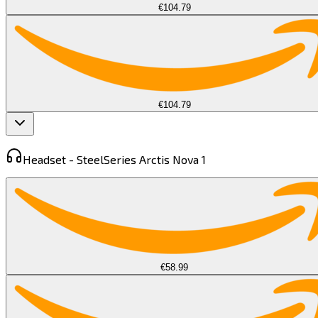
€104.79
€104.79
Headset -
SteelSeries Arctis Nova 1​​​​‌ ‍ ​‍​‍‌‍ ‌ ​‍‌‍‍‌‌‍‌ ‌‍‍‌‌‍ ‍​‍​‍​ ‍‍​‍​‍‌ ​ ‌‍​‌‌‍ ‍‌‍‍‌‌ ‌​‌ ‍‌​‍ ‍‌‍‍‌‌‍ ​‍​‍​‍ ​​‍​‍‌‍‍​‌ ​‍‌‍‌‌‌‍‌‍​‍​‍​ ‍‍​‍​‍​‍ ‌‍​‌‌‍‌​‌‍ ‌‌‍‍‌‌‍ ‍​‍ ‌‍‍‌‌‍ ‍‌ ‌​‌‍‌‌‌‍ ‍‌ ‌​​‍ ‌‍‌‌‌‍‌​‌‍‍‌‌ ‌​​‍ ‌‍ ‌‌‍ ‌‍‌​‌‍‌‌​ ‌‌ ​​‌ ​‍‌‍‌‌‌ ​ ‌‍‌‌‌‍ ‍‌ ‌​‌‍​‌‌ ‌​‌‍‍‌‌‍ ‌‍ ‍​ ‍ ‌‍‍‌‌‍‌​​ ‌‌‍​‌​ ​‌​ ‌​​ ​‍​ ‍​​ ​‍​ ‌​​ ‍‌​‍ ‌‌‍​‌​ ‌ ‌‍​‌‌‍​‌​‍ ‌​ ‌​‌‍​‌​ ‌​‌‍​‌​‍ ‌‌‍​‍​ ‍‌​ ‌‌​ ​‌​‍ ‌​ ​‍​ ​‌​ ‌​‌‍​‌​ ​‌‌‍‌‌‌‍‌‌​ ​ ‌‍​‍​ ​‌‌‍​‌​ ‌ ​ ‍ ‌ ‌​‌ ‍‌‌ ​​‌‍‌‌​ ‌‌‍ ‌ ‌​‌‍‍​‌‍‌‌‌ ​‍​ ‍ ‌ ​​‌‍​‌‌ ‌​‌‍‍​​ ‌‌‍ ‍‌‍​‌‌‍ ‌‌‍‌‌​ ‌‍​‍‌‍​‌‌ ​ ‌‍‌‌‌‌‌‌‌ ​‍‌‍ ​​ ‌​‍‌‌​ ​‍‌​‌‍‌‍​‌‌‍‌​‌‍ ‌‌‍‍‌‌‍ ‍​‍‌‍‌‍‍‌‌‍‌​​ ‌‌‍​‌​ ​‌​ ‌​​ ​‍​ ‍​​ ​‍​ ‌​​ ‍‌​‍ ‌‌‍​‌​ ‌ ‌‍​‌‌‍​‌​‍ ‌​ ‌​‌‍​‌​ ‌​‌‍​‌​‍ ‌‌‍​‍​ ‍‌​ ‌‌​ ​‌​‍ ‌​ ​‍​ ​‌​ ‌​‌‍​‌​ ​‌‌‍‌‌‌‍‌‌​ ​ ‌‍​‍​ ​‌‌‍​‌​ ‌ ​‍‌‍‌ ‌​‌ ‍‌‌ ​​‌‍‌‌​ ‌‌‍ ‌ ‌​‌‍‍​‌‍‌‌‌ ​‍​‍‌‍‌ ​​‌‍​‌‌ ‌​‌‍‍​​ ‌‌‍ ‍‌‍​‌‌‍ ‌‌‍‌‌​‍‌‍‌ ​​‌‍‌‌‌ ​‍‌ ​ ‌ ​​‌‍‌‌‌‍​ ‌ ‌​‌‍‍‌‌ ‌‍‌‍‌‌​ ‌‌ ​​‌ ‌‌‌‍​‍‌‍ ​‌‍‍‌‌ ​ ‌‍‍​‌‍‌‌‌‍‌​​‍​‍‌ ‌
€58.99