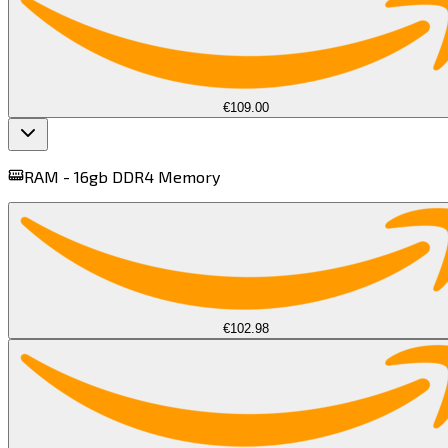
€109.00
RAM -
16gb DDR4 Memory​​​​‌ ‍ ​‍​‍‌‍ ‌ ​‍‌‍‍‌‌‍‌ ‌‍‍‌‌‍ ‍​‍​‍​ ‍‍​‍​‍‌ ​ ‌‍​‌‌‍ ‍‌‍‍‌‌ ‌​‌ ‍‌​‍ ‍‌‍‍‌‌‍ ​‍​‍​‍ ​​‍​‍‌‍‍​‌ ​‍‌‍‌‌‌‍‌‍​‍​‍​ ‍‍​‍​‍​‍ ‌‍​‌‌‍‌​‌‍ ‌‌‍‍‌‌‍ ‍​‍ ‌‍‍‌‌‍ ‍‌ ‌​‌‍‌‌‌‍ ‍‌ ‌​​‍ ‌‍‌‌‌‍‌​‌‍‍‌‌ ‌​​‍ ‌‍ ‌‌‍ ‌‍‌​‌‍‌‌​ ‌‌ ​​‌ ​‍‌‍‌‌‌ ​ ‌‍‌‌‌‍ ‍‌ ‌​‌‍​‌‌ ‌​‌‍‍‌‌‍ ‌‍ ‍​ ‍ ‌‍‍‌‌‍‌​​ ‌​ ‌‌‌‍‌‌‌‍‌‍​ ​ ​ ​​​ ‌‍‌‍​‍‌‍​‌​‍ ‌​ ​​​ ‌ ​ ​‍​ ‌​​‍ ‌​ ‌​​ ‌ ​ ‌‌​ ​‌​‍ ‌​ ‍‌​ ‌​‌‍​‍‌‍‌​​‍ ‌​ ​ ‌‍​ ​ ​ ​ ‌‌​ ‌​​ ​​​ ​‍​ ​​​ ​‌​ ‌​​ ​​‌‍​‌​ ‍ ‌ ‌​‌ ‍‌‌ ​​‌‍‌‌​ ‌‌ ​‍‌‍​‌‌‍ ‌​ ‍ ‌ ​​‌‍​‌‌ ‌​‌‍‍​​ ‌‌‍ ‍‌‍​‌‌‍ ‌‌‍‌‌​ ‌‍​‍‌‍​‌‌ ​ ‌‍‌‌‌‌‌‌‌ ​‍‌‍ ​​ ‌​‍‌‌​ ​‍‌​‌‍‌‍​‌‌‍‌​‌‍ ‌‌‍‍‌‌‍ ‍​‍‌‍‌‍‍‌‌‍‌​​ ‌​ ‌‌‌‍‌‌‌‍‌‍​ ​ ​ ​​​ ‌‍‌‍​‍‌‍​‌​‍ ‌​ ​​​ ‌ ​ ​‍​ ‌​​‍ ‌​ ‌​​ ‌ ​ ‌‌​ ​‌​‍ ‌​ ‍‌​ ‌​‌‍​‍‌‍‌​​‍ ‌​ ​ ‌‍​ ​ ​ ​ ‌‌​ ‌​​ ​​​ ​‍​ ​​​ ​‌​ ‌​​ ​​‌‍​‌​‍‌‍‌ ‌​‌ ‍‌‌ ​​‌‍‌‌​ ‌‌ ​‍‌‍​‌‌‍ ‌​‍‌‍‌ ​​‌‍​‌‌ ‌​‌‍‍​​ ‌‌‍ ‍‌‍​‌‌‍ ‌‌‍‌‌​‍‌‍‌ ​​‌‍‌‌‌ ​‍‌ ​ ‌ ​​‌‍‌‌‌‍​ ‌ ‌​‌‍‍‌‌ ‌‍‌‍‌‌​ ‌‌ ​​‌ ‌‌‌‍​‍‌‍ ​‌‍‍‌‌ ​ ‌‍‍​‌‍‌‌‌‍‌​​‍​‍‌ ‌
€102.98