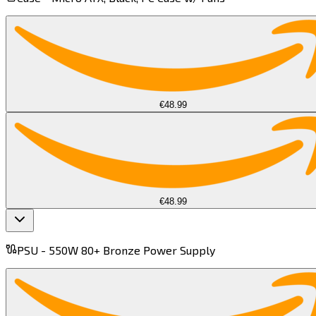
€48.99
€48.99
PSU -
550W 80+ Bronze Power Supply​​​​‌ ‍ ​‍​‍‌‍ ‌ ​‍‌‍‍‌‌‍‌ ‌‍‍‌‌‍ ‍​‍​‍​ ‍‍​‍​‍‌ ​ ‌‍​‌‌‍ ‍‌‍‍‌‌ ‌​‌ ‍‌​‍ ‍‌‍‍‌‌‍ ​‍​‍​‍ ​​‍​‍‌‍‍​‌ ​‍‌‍‌‌‌‍‌‍​‍​‍​ ‍‍​‍​‍​‍ ‌‍​‌‌‍‌​‌‍ ‌‌‍‍‌‌‍ ‍​‍ ‌‍‍‌‌‍ ‍‌ ‌​‌‍‌‌‌‍ ‍‌ ‌​​‍ ‌‍‌‌‌‍‌​‌‍‍‌‌ ‌​​‍ ‌‍ ‌‌‍ ‌‍‌​‌‍‌‌​ ‌‌ ​​‌ ​‍‌‍‌‌‌ ​ ‌‍‌‌‌‍ ‍‌ ‌​‌‍​‌‌ ‌​‌‍‍‌‌‍ ‌‍ ‍​ ‍ ‌‍‍‌‌‍‌​​ ‌​ ​‌​ ​​‌‍​ ​ ​​‌‍‌‌​ ‌‍​ ‍‌​ ​​​‍ ‌‌‍​‌‌‍​ ​ ‌ ‌‍​‍​‍ ‌​ ‌​​ ​​​ ​‍​ ‍‌​‍ ‌​ ‍‌​ ‌​​ ​ ​ ‌​​‍ ‌‌‍‌‌‌‍​‍​ ‌‌​ ​‌‌‍​ ‌‍‌​​ ‍‌‌‍​ ​ ‌‍​ ‍‌​ ‍​​ ‍‌​ ‍ ‌ ‌​‌ ‍‌‌ ​​‌‍‌‌​ ‌‌‌​​‌‌​ ‌‌‌‌​ ‍ ‌ ​​‌‍​‌‌ ‌​‌‍‍​​ ‌‌‍ ‍‌‍​‌‌‍ ‌‌‍‌‌​ ‌‍​‍‌‍​‌‌ ​ ‌‍‌‌‌‌‌‌‌ ​‍‌‍ ​​ ‌​‍‌‌​ ​‍‌​‌‍‌‍​‌‌‍‌​‌‍ ‌‌‍‍‌‌‍ ‍​‍‌‍‌‍‍‌‌‍‌​​ ‌​ ​‌​ ​​‌‍​ ​ ​​‌‍‌‌​ ‌‍​ ‍‌​ ​​​‍ ‌‌‍​‌‌‍​ ​ ‌ ‌‍​‍​‍ ‌​ ‌​​ ​​​ ​‍​ ‍‌​‍ ‌​ ‍‌​ ‌​​ ​ ​ ‌​​‍ ‌‌‍‌‌‌‍​‍​ ‌‌​ ​‌‌‍​ ‌‍‌​​ ‍‌‌‍​ ​ ‌‍​ ‍‌​ ‍​​ ‍‌​‍‌‍‌ ‌​‌ ‍‌‌ ​​‌‍‌‌​ ‌‌‌​​‌‌​ ‌‌‌‌​‍‌‍‌ ​​‌‍​‌‌ ‌​‌‍‍​​ ‌‌‍ ‍‌‍​‌‌‍ ‌‌‍‌‌​‍‌‍‌ ​​‌‍‌‌‌ ​‍‌ ​ ‌ ​​‌‍‌‌‌‍​ ‌ ‌​‌‍‍‌‌ ‌‍‌‍‌‌​ ‌‌ ​​‌ ‌‌‌‍​‍‌‍ ​‌‍‍‌‌ ​ ‌‍‍​‌‍‌‌‌‍‌​​‍​‍‌ ‌