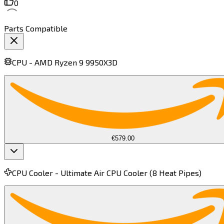
0
Parts Compatible
CPU -
AMD Ryzen 9 9950X3D​​​​‌ ‍ ​‍​‍‌‍ ‌ ​‍‌‍‍‌‌‍‌ ‌‍‍‌‌‍ ‍​‍​‍​ ‍‍​‍​‍‌ ​ ‌‍​‌‌‍ ‍‌‍‍‌‌ ‌​‌ ‍‌​‍ ‍‌‍‍‌‌‍ ​‍​‍​‍ ​​‍​‍‌‍‍​‌ ​‍‌‍‌‌‌‍‌‍​‍​‍​ ‍‍​‍​‍​‍ ‌‍​‌‌‍‌​‌‍ ‌‌‍‍‌‌‍ ‍​‍ ‌‍‍‌‌‍ ‍‌ ‌​‌‍‌‌‌‍ ‍‌ ‌​​‍ ‌‍‌‌‌‍‌​‌‍‍‌‌ ‌​​‍ ‌‍ ‌‌‍ ‌‍‌​‌‍‌‌​ ‌‌ ​​‌ ​‍‌‍‌‌‌ ​ ‌‍‌‌‌‍ ‍‌ ‌​‌‍​‌‌ ‌​‌‍‍‌‌‍ ‌‍ ‍​ ‍ ‌‍‍‌‌‍‌​​ ‌​ ​‌​ ‍‌​ ‌‍​ ​‌​ ‌​‌‍​‌​ ‌‌‌‍​‌​‍ ‌​ ‍​​ ‍‌‌‍‌‌​ ‌ ​‍ ‌​ ‌​​ ‌​‌‍​ ​ ‍​​‍ ‌‌‍​‌‌‍​‍​ ​​‌‍‌‌​‍ ‌​ ‌‌‌‍‌​​ ‌ ‌‍‌‍‌‍‌‍‌‍‌‌​ ‍​​ ‌‍‌‍​ ​ ‌ ‌‍‌​​ ‌‍​ ‍ ‌ ‌​‌ ‍‌‌ ​​‌‍‌‌​ ‌‌‍​ ‌ ​​‌ ‌‌​ ‍ ‌ ​​‌‍​‌‌ ‌​‌‍‍​​ ‌‌‍ ‍‌‍​‌‌‍ ‌‌‍‌‌​ ‌‍​‍‌‍​‌‌ ​ ‌‍‌‌‌‌‌‌‌ ​‍‌‍ ​​ ‌​‍‌‌​ ​‍‌​‌‍‌‍​‌‌‍‌​‌‍ ‌‌‍‍‌‌‍ ‍​‍‌‍‌‍‍‌‌‍‌​​ ‌​ ​‌​ ‍‌​ ‌‍​ ​‌​ ‌​‌‍​‌​ ‌‌‌‍​‌​‍ ‌​ ‍​​ ‍‌‌‍‌‌​ ‌ ​‍ ‌​ ‌​​ ‌​‌‍​ ​ ‍​​‍ ‌‌‍​‌‌‍​‍​ ​​‌‍‌‌​‍ ‌​ ‌‌‌‍‌​​ ‌ ‌‍‌‍‌‍‌‍‌‍‌‌​ ‍​​ ‌‍‌‍​ ​ ‌ ‌‍‌​​ ‌‍​‍‌‍‌ ‌​‌ ‍‌‌ ​​‌‍‌‌​ ‌‌‍​ ‌ ​​‌ ‌‌​‍‌‍‌ ​​‌‍​‌‌ ‌​‌‍‍​​ ‌‌‍ ‍‌‍​‌‌‍ ‌‌‍‌‌​‍‌‍‌ ​​‌‍‌‌‌ ​‍‌ ​ ‌ ​​‌‍‌‌‌‍​ ‌ ‌​‌‍‍‌‌ ‌‍‌‍‌‌​ ‌‌ ​​‌ ‌‌‌‍​‍‌‍ ​‌‍‍‌‌ ​ ‌‍‍​‌‍‌‌‌‍‌​​‍​‍‌ ‌
€579.00
CPU Cooler -
Ultimate Air CPU Cooler (8 Heat Pipes)​​​​‌ ‍ ​‍​‍‌‍ ‌ ​‍‌‍‍‌‌‍‌ ‌‍‍‌‌‍ ‍​‍​‍​ ‍‍​‍​‍‌ ​ ‌‍​‌‌‍ ‍‌‍‍‌‌ ‌​‌ ‍‌​‍ ‍‌‍‍‌‌‍ ​‍​‍​‍ ​​‍​‍‌‍‍​‌ ​‍‌‍‌‌‌‍‌‍​‍​‍​ ‍‍​‍​‍​‍ ‌‍​‌‌‍‌​‌‍ ‌‌‍‍‌‌‍ ‍​‍ ‌‍‍‌‌‍ ‍‌ ‌​‌‍‌‌‌‍ ‍‌ ‌​​‍ ‌‍‌‌‌‍‌​‌‍‍‌‌ ‌​​‍ ‌‍ ‌‌‍ ‌‍‌​‌‍‌‌​ ‌‌ ​​‌ ​‍‌‍‌‌‌ ​ ‌‍‌‌‌‍ ‍‌ ‌​‌‍​‌‌ ‌​‌‍‍‌‌‍ ‌‍ ‍​ ‍ ‌‍‍‌‌‍‌​​ ‌​ ‌‌​ ‌​​ ‌‍‌‍‌‌​ ‍‌​ ​ ​ ‌‍‌‍‌‌​‍ ‌​ ‌‌‌‍​ ​ ‍​‌‍‌‌​‍ ‌​ ‌​​ ‌​​ ​​‌‍​‍​‍ ‌​ ‍‌​ ​​‌‍‌‍‌‍​‍​‍ ‌‌‍​‍‌‍​‌​ ​‍​ ​‌​ ‌​​ ‌ ‌‍‌​​ ‌‍‌‍​ ‌‍​ ‌‍​ ‌‍​‍​ ‍ ‌ ‌​‌ ‍‌‌ ​​‌‍‌‌​ ‌‌‍​ ‌ ​​‌ ‌‌‌‍​ ‌‍ ‌‍ ‌‍ ​‌‍‌‌‌ ​‍​ ‍ ‌ ​​‌‍​‌‌ ‌​‌‍‍​​ ‌‌‍ ‍‌‍​‌‌‍ ‌‌‍‌‌​ ‌‍​‍‌‍​‌‌ ​ ‌‍‌‌‌‌‌‌‌ ​‍‌‍ ​​ ‌​‍‌‌​ ​‍‌​‌‍‌‍​‌‌‍‌​‌‍ ‌‌‍‍‌‌‍ ‍​‍‌‍‌‍‍‌‌‍‌​​ ‌​ ‌‌​ ‌​​ ‌‍‌‍‌‌​ ‍‌​ ​ ​ ‌‍‌‍‌‌​‍ ‌​ ‌‌‌‍​ ​ ‍​‌‍‌‌​‍ ‌​ ‌​​ ‌​​ ​​‌‍​‍​‍ ‌​ ‍‌​ ​​‌‍‌‍‌‍​‍​‍ ‌‌‍​‍‌‍​‌​ ​‍​ ​‌​ ‌​​ ‌ ‌‍‌​​ ‌‍‌‍​ ‌‍​ ‌‍​ ‌‍​‍​‍‌‍‌ ‌​‌ ‍‌‌ ​​‌‍‌‌​ ‌‌‍​ ‌ ​​‌ ‌‌‌‍​ ‌‍ ‌‍ ‌‍ ​‌‍‌‌‌ ​‍​‍‌‍‌ ​​‌‍​‌‌ ‌​‌‍‍​​ ‌‌‍ ‍‌‍​‌‌‍ ‌‌‍‌‌​‍‌‍‌ ​​‌‍‌‌‌ ​‍‌ ​ ‌ ​​‌‍‌‌‌‍​ ‌ ‌​‌‍‍‌‌ ‌‍‌‍‌‌​ ‌‌ ​​‌ ‌‌‌‍​‍‌‍ ​‌‍‍‌‌ ​ ‌‍‍​‌‍‌‌‌‍‌​​‍​‍‌ ‌