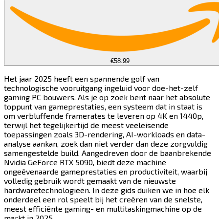
€58.99
Het jaar 2025 heeft een spannende golf van
technologische vooruitgang ingeluid voor doe-het-zelf
gaming PC bouwers. Als je op zoek bent naar het absolute
toppunt van gameprestaties, een systeem dat in staat is
om verbluffende framerates te leveren op 4K en 1440p,
terwijl het tegelijkertijd de meest veeleisende
toepassingen zoals 3D-rendering, AI-workloads en data-
analyse aankan, zoek dan niet verder dan deze zorgvuldig
samengestelde build. Aangedreven door de baanbrekende
Nvidia GeForce RTX 5090, biedt deze machine
ongeëvenaarde gameprestaties en productiviteit, waarbij
volledig gebruik wordt gemaakt van de nieuwste
hardwaretechnologieën. In deze gids duiken we in hoe elk
onderdeel een rol speelt bij het creëren van de snelste,
meest efficiënte gaming- en multitaskingmachine op de
markt in 2025.​​​​‌ ‍ ​‍​‍‌‍ ‌ ​‍‌‍‍‌‌‍‌ ‌‍‍‌‌‍ ‍​‍​‍​ ‍‍​‍​‍‌ ​ ‌‍​‌‌‍ ‍‌‍‍‌‌ ‌​‌ ‍‌​‍ ‍‌‍‍‌‌‍ ​‍​‍​‍ ​​‍​‍‌‍‍​‌ ​‍‌‍‌‌‌‍‌‍​‍​‍​ ‍‍​‍​‍​‍ ‌‍​‌‌‍‌​‌‍ ‌‌‍‍‌‌‍ ‍​‍ ‌‍‍‌‌‍ ‍‌ ‌​‌‍‌‌‌‍ ‍‌ ‌​​‍ ‌‍‌‌‌‍‌​‌‍‍‌‌ ‌​​‍ ‌‍ ‌‌‍ ‌‍‌​‌‍‌‌​ ‌‌ ​​‌ ​‍‌‍‌‌‌ ​ ‌‍‌‌‌‍ ‍‌ ‌​‌‍​‌‌ ‌​‌‍‍‌‌‍ ‌‍ ‍​ ‍ ‌‍‍‌‌‍‌​​ ‌​ ‍​​ ‌​​ ‍​‌‍​ ​ ​ ​ ‌‌‌‍​‌‌‍‌‌​‍ ‌​ ‍​​ ​ ​ ‍‌‌‍​‌​‍ ‌​ ‌​​ ‍‌‌‍​‌​ ‌‌​‍ ‌​ ‍‌‌‍‌‍​ ​ ‌‍‌‍​‍ ‌​ ‍​‌‍​‍​ ‌​‌‍​‌‌‍‌‍​ ​​​ ‌ ​ ‍‌​ ‌‌​ ​​​ ‍‌​ ‌ ​ ‍ ‌ ‌​‌ ‍‌‌ ​​‌‍‌‌​ ‌‌‍​‍‌ ‌‌‌‍‍‌‌‍ ​‌‍‌​​ ‍ ‌ ​​‌‍​‌‌ ‌​‌‍‍​​ ‌‌‍‍‌​ ​‌​ ‍​‌‍ ‍‌‌ ‌‍ ​‌‍ ‌‍ ‍‌‍‌ ‌‌ ‌‍‌​‌‍‌‌‌ ​ ‌‍​ ​‍‌‌​ ‌‌‌​​‍‌‌ ‌‍‍ ‌‍‌‌‌ ‍‌​‍‌‌​ ​ ‌​‌​​‍‌‌​ ​ ‌​‌​​‍‌‌​ ​‍​ ​‍‌‍ ‍‌‍ ​​‍‌‌​ ​‍​ ​‍​‍‌‌​ ‌‌‌​‌​​‍ ‍‌ ‌‍‌‍​‌‌‍ ​‌ ‌‌‌‍‌‌​‍‌‌​ ‌‌‌​​‍‌‌ ‌‍‍ ‌‍‌‌‌ ‍‌​‍‌‌​ ​ ‌​‌​​‍‌‌​ ​ ‌​‌​​‍‌‌​ ​‍​ ​‍‌‍​‍​ ‌ ​ ‍​​ ‍‌​ ​​​ ​‌​ ​​‌‍‌‍​ ‍‌‌‍​ ​ ‌‌​ ‍‌​‍‌‌​ ​‍​ ​‍​‍‌‌​ ‌‌‌​‌​​‍ ‍‌‍​ ‌‍‍​‌‍‍‌‌‍ ​‌‍‌​‌ ​‍‌‍‌‌‌‍ ‍​‍‌‌​ ‌‌‌​​‍‌‌ ‌‍‍ ‌‍‌‌‌ ‍‌​‍‌‌​ ​ ‌​‌​​‍‌‌​ ​ ‌​‌​​‍‌‌​ ​‍​ ​‍‌‍​ ​ ‍‌‌‍‌‌‌‍‌‍​ ​ ​ ‍‌‌‍‌​​ ‌​​ ​‍​ ​ ​ ​‌‌‍​ ​‍‌‌​ ​‍​ ​‍​‍‌‌​ ‌‌‌​‌​​‍ ‍‌ ‌​‌‍‌‌‌ ‍​‌ ‌​​ ‌‍​‍‌‍​‌‌ ​ ‌‍‌‌‌‌‌‌‌ ​‍‌‍ ​​ ‌​‍‌‌​ ​‍‌​‌‍‌‍​‌‌‍‌​‌‍ ‌‌‍‍‌‌‍ ‍​‍‌‍‌‍‍‌‌‍‌​​ ‌​ ‍​​ ‌​​ ‍​‌‍​ ​ ​ ​ ‌‌‌‍​‌‌‍‌‌​‍ ‌​ ‍​​ ​ ​ ‍‌‌‍​‌​‍ ‌​ ‌​​ ‍‌‌‍​‌​ ‌‌​‍ ‌​ ‍‌‌‍‌‍​ ​ ‌‍‌‍​‍ ‌​ ‍​‌‍​‍​ ‌​‌‍​‌‌‍‌‍​ ​​​ ‌ ​ ‍‌​ ‌‌​ ​​​ ‍‌​ ‌ ​‍‌‍‌ ‌​‌ ‍‌‌ ​​‌‍‌‌​ ‌‌‍​‍‌ ‌‌‌‍‍‌‌‍ ​‌‍‌​​‍‌‍‌ ​​‌‍​‌‌ ‌​‌‍‍​​ ‌‌‍‍‌​ ​‌​ ‍​‌‍ ‍‌‌ ‌‍ ​‌‍ ‌‍ ‍‌‍‌ ‌‌ ‌‍‌​‌‍‌‌‌ ​ ‌‍​ ​‍‌‌​ ‌‌‌​​‍‌‌ ‌‍‍ ‌‍‌‌‌ ‍‌​‍‌‌​ ​ ‌​‌​​‍‌‌​ ​ ‌​‌​​‍‌‌​ ​‍​ ​‍‌‍ ‍‌‍ ​​‍‌‌​ ​‍​ ​‍​‍‌‌​ ‌‌‌​‌​​‍ ‍‌ ‌‍‌‍​‌‌‍ ​‌ ‌‌‌‍‌‌​‍‌‌​ ‌‌‌​​‍‌‌ ‌‍‍ ‌‍‌‌‌ ‍‌​‍‌‌​ ​ ‌​‌​​‍‌‌​ ​ ‌​‌​​‍‌‌​ ​‍​ ​‍‌‍​‍​ ‌ ​ ‍​​ ‍‌​ ​​​ ​‌​ ​​‌‍‌‍​ ‍‌‌‍​ ​ ‌‌​ ‍‌​‍‌‌​ ​‍​ ​‍​‍‌‌​ ‌‌‌​‌​​‍ ‍‌‍​ ‌‍‍​‌‍‍‌‌‍ ​‌‍‌​‌ ​‍‌‍‌‌‌‍ ‍​‍‌‌​ ‌‌‌​​‍‌‌ ‌‍‍ ‌‍‌‌‌ ‍‌​‍‌‌​ ​ ‌​‌​​‍‌‌​ ​ ‌​‌​​‍‌‌​ ​‍​ ​‍‌‍​ ​ ‍‌‌‍‌‌‌‍‌‍​ ​ ​ ‍‌‌‍‌​​ ‌​​ ​‍​ ​ ​ ​‌‌‍​ ​‍‌‌​ ​‍​ ​‍​‍‌‌​ ‌‌‌​‌​​‍ ‍‌ ‌​‌‍‌‌‌ ‍​‌ ‌​​‍‌‍‌ ​​‌‍‌‌‌ ​‍‌ ​ ‌ ​​‌‍‌‌‌‍​ ‌ ‌​‌‍‍‌‌ ‌‍‌‍‌‌​ ‌‌ ​​‌ ‌‌‌‍​‍‌‍ ​‌‍‍‌‌ ​ ‌‍‍​‌‍‌‌‌‍‌​​‍​‍‌ ‌