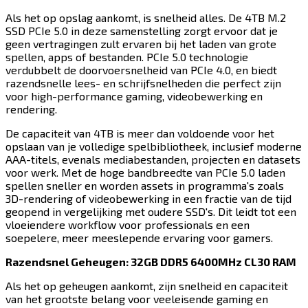
Als het op opslag aankomt, is snelheid alles. De 4TB M.2
SSD PCIe 5.0 in deze samenstelling zorgt ervoor dat je
geen vertragingen zult ervaren bij het laden van grote
spellen, apps of bestanden. PCIe 5.0 technologie
verdubbelt de doorvoersnelheid van PCIe 4.0, en biedt
razendsnelle lees- en schrijfsnelheden die perfect zijn
voor high-performance gaming, videobewerking en
rendering.​​​​‌ ‍ ​‍​‍‌‍ ‌ ​‍‌‍‍‌‌‍‌ ‌‍‍‌‌‍ ‍​‍​‍​ ‍‍​‍​‍‌ ​ ‌‍​‌‌‍ ‍‌‍‍‌‌ ‌​‌ ‍‌​‍ ‍‌‍‍‌‌‍ ​‍​‍​‍ ​​‍​‍‌‍‍​‌ ​‍‌‍‌‌‌‍‌‍​‍​‍​ ‍‍​‍​‍​‍ ‌‍​‌‌‍‌​‌‍ ‌‌‍‍‌‌‍ ‍​‍ ‌‍‍‌‌‍ ‍‌ ‌​‌‍‌‌‌‍ ‍‌ ‌​​‍ ‌‍‌‌‌‍‌​‌‍‍‌‌ ‌​​‍ ‌‍ ‌‌‍ ‌‍‌​‌‍‌‌​ ‌‌ ​​‌ ​‍‌‍‌‌‌ ​ ‌‍‌‌‌‍ ‍‌ ‌​‌‍​‌‌ ‌​‌‍‍‌‌‍ ‌‍ ‍​ ‍ ‌‍‍‌‌‍‌​​ ‌​ ‍​​ ‌​​ ‍​‌‍​ ​ ​ ​ ‌‌‌‍​‌‌‍‌‌​‍ ‌​ ‍​​ ​ ​ ‍‌‌‍​‌​‍ ‌​ ‌​​ ‍‌‌‍​‌​ ‌‌​‍ ‌​ ‍‌‌‍‌‍​ ​ ‌‍‌‍​‍ ‌​ ‍​‌‍​‍​ ‌​‌‍​‌‌‍‌‍​ ​​​ ‌ ​ ‍‌​ ‌‌​ ​​​ ‍‌​ ‌ ​ ‍ ‌ ‌​‌ ‍‌‌ ​​‌‍‌‌​ ‌‌‍​‍‌ ‌‌‌‍‍‌‌‍ ​‌‍‌​​ ‍ ‌ ​​‌‍​‌‌ ‌​‌‍‍​​ ‌‌‍‍‌​ ​‌​ ‍​‌‍ ‍‌‌ ‌‍ ​‌‍ ‌‍ ‍‌‍‌ ‌‌ ‌‍‌​‌‍‌‌‌ ​ ‌‍​ ​‍‌‌​ ‌‌‌​​‍‌‌ ‌‍‍ ‌‍‌‌‌ ‍‌​‍‌‌​ ​ ‌​‌​​‍‌‌​ ​ ‌​‌​​‍‌‌​ ​‍​ ​‍‌‍ ‍‌‍ ​​‍‌‌​ ​‍​ ​‍​‍‌‌​ ‌‌‌​‌​​‍ ‍‌ ‌‍‌‍​‌‌‍ ​‌ ‌‌‌‍‌‌​‍‌‌​ ‌‌‌​​‍‌‌ ‌‍‍ ‌‍‌‌‌ ‍‌​‍‌‌​ ​ ‌​‌​​‍‌‌​ ​ ‌​‌​​‍‌‌​ ​‍​ ​‍​ ​ ​ ‌‍‌‍​‍​ ‍‌‌‍‌​​ ​‍​ ‍​​ ​​​ ‍​​ ‌​‌‍​ ​ ‌‍​‍‌‌​ ​‍​ ​‍​‍‌‌​ ‌‌‌​‌​​‍ ‍‌‍​ ‌‍‍​‌‍‍‌‌‍ ​‌‍‌​‌ ​‍‌‍‌‌‌‍ ‍​‍‌‌​ ‌‌‌​​‍‌‌ ‌‍‍ ‌‍‌‌‌ ‍‌​‍‌‌​ ​ ‌​‌​​‍‌‌​ ​ ‌​‌​​‍‌‌​ ​‍​ ​‍‌‍​ ​ ‌​​ ‌​‌‍‌‌​ ‍‌‌‍‌​‌‍​‌​ ​ ​ ‍​​ ‌‌‌‍​ ​ ​‌​‍‌‌​ ​‍​ ​‍​‍‌‌​ ‌‌‌​‌​​‍ ‍‌ ‌​‌‍‌‌‌ ‍​‌ ‌​​ ‌‍​‍‌‍​‌‌ ​ ‌‍‌‌‌‌‌‌‌ ​‍‌‍ ​​ ‌​‍‌‌​ ​‍‌​‌‍‌‍​‌‌‍‌​‌‍ ‌‌‍‍‌‌‍ ‍​‍‌‍‌‍‍‌‌‍‌​​ ‌​ ‍​​ ‌​​ ‍​‌‍​ ​ ​ ​ ‌‌‌‍​‌‌‍‌‌​‍ ‌​ ‍​​ ​ ​ ‍‌‌‍​‌​‍ ‌​ ‌​​ ‍‌‌‍​‌​ ‌‌​‍ ‌​ ‍‌‌‍‌‍​ ​ ‌‍‌‍​‍ ‌​ ‍​‌‍​‍​ ‌​‌‍​‌‌‍‌‍​ ​​​ ‌ ​ ‍‌​ ‌‌​ ​​​ ‍‌​ ‌ ​‍‌‍‌ ‌​‌ ‍‌‌ ​​‌‍‌‌​ ‌‌‍​‍‌ ‌‌‌‍‍‌‌‍ ​‌‍‌​​‍‌‍‌ ​​‌‍​‌‌ ‌​‌‍‍​​ ‌‌‍‍‌​ ​‌​ ‍​‌‍ ‍‌‌ ‌‍ ​‌‍ ‌‍ ‍‌‍‌ ‌‌ ‌‍‌​‌‍‌‌‌ ​ ‌‍​ ​‍‌‌​ ‌‌‌​​‍‌‌ ‌‍‍ ‌‍‌‌‌ ‍‌​‍‌‌​ ​ ‌​‌​​‍‌‌​ ​ ‌​‌​​‍‌‌​ ​‍​ ​‍‌‍ ‍‌‍ ​​‍‌‌​ ​‍​ ​‍​‍‌‌​ ‌‌‌​‌​​‍ ‍‌ ‌‍‌‍​‌‌‍ ​‌ ‌‌‌‍‌‌​‍‌‌​ ‌‌‌​​‍‌‌ ‌‍‍ ‌‍‌‌‌ ‍‌​‍‌‌​ ​ ‌​‌​​‍‌‌​ ​ ‌​‌​​‍‌‌​ ​‍​ ​‍​ ​ ​ ‌‍‌‍​‍​ ‍‌‌‍‌​​ ​‍​ ‍​​ ​​​ ‍​​ ‌​‌‍​ ​ ‌‍​‍‌‌​ ​‍​ ​‍​‍‌‌​ ‌‌‌​‌​​‍ ‍‌‍​ ‌‍‍​‌‍‍‌‌‍ ​‌‍‌​‌ ​‍‌‍‌‌‌‍ ‍​‍‌‌​ ‌‌‌​​‍‌‌ ‌‍‍ ‌‍‌‌‌ ‍‌​‍‌‌​ ​ ‌​‌​​‍‌‌​ ​ ‌​‌​​‍‌‌​ ​‍​ ​‍‌‍​ ​ ‌​​ ‌​‌‍‌‌​ ‍‌‌‍‌​‌‍​‌​ ​ ​ ‍​​ ‌‌‌‍​ ​ ​‌​‍‌‌​ ​‍​ ​‍​‍‌‌​ ‌‌‌​‌​​‍ ‍‌ ‌​‌‍‌‌‌ ‍​‌ ‌​​‍‌‍‌ ​​‌‍‌‌‌ ​‍‌ ​ ‌ ​​‌‍‌‌‌‍​ ‌ ‌​‌‍‍‌‌ ‌‍‌‍‌‌​ ‌‌ ​​‌ ‌‌‌‍​‍‌‍ ​‌‍‍‌‌ ​ ‌‍‍​‌‍‌‌‌‍‌​​‍​‍‌ ‌
De capaciteit van 4TB is meer dan voldoende voor het
opslaan van je volledige spelbibliotheek, inclusief moderne
AAA-titels, evenals mediabestanden, projecten en datasets
voor werk. Met de hoge bandbreedte van PCIe 5.0 laden
spellen sneller en worden assets in programma's zoals
3D-rendering of videobewerking in een fractie van de tijd
geopend in vergelijking met oudere SSD's. Dit leidt tot een
vloeiendere workflow voor professionals en een
soepelere, meer meeslepende ervaring voor gamers.​​​​‌ ‍ ​‍​‍‌‍ ‌ ​‍‌‍‍‌‌‍‌ ‌‍‍‌‌‍ ‍​‍​‍​ ‍‍​‍​‍‌ ​ ‌‍​‌‌‍ ‍‌‍‍‌‌ ‌​‌ ‍‌​‍ ‍‌‍‍‌‌‍ ​‍​‍​‍ ​​‍​‍‌‍‍​‌ ​‍‌‍‌‌‌‍‌‍​‍​‍​ ‍‍​‍​‍​‍ ‌‍​‌‌‍‌​‌‍ ‌‌‍‍‌‌‍ ‍​‍ ‌‍‍‌‌‍ ‍‌ ‌​‌‍‌‌‌‍ ‍‌ ‌​​‍ ‌‍‌‌‌‍‌​‌‍‍‌‌ ‌​​‍ ‌‍ ‌‌‍ ‌‍‌​‌‍‌‌​ ‌‌ ​​‌ ​‍‌‍‌‌‌ ​ ‌‍‌‌‌‍ ‍‌ ‌​‌‍​‌‌ ‌​‌‍‍‌‌‍ ‌‍ ‍​ ‍ ‌‍‍‌‌‍‌​​ ‌​ ‍​​ ‌​​ ‍​‌‍​ ​ ​ ​ ‌‌‌‍​‌‌‍‌‌​‍ ‌​ ‍​​ ​ ​ ‍‌‌‍​‌​‍ ‌​ ‌​​ ‍‌‌‍​‌​ ‌‌​‍ ‌​ ‍‌‌‍‌‍​ ​ ‌‍‌‍​‍ ‌​ ‍​‌‍​‍​ ‌​‌‍​‌‌‍‌‍​ ​​​ ‌ ​ ‍‌​ ‌‌​ ​​​ ‍‌​ ‌ ​ ‍ ‌ ‌​‌ ‍‌‌ ​​‌‍‌‌​ ‌‌‍​‍‌ ‌‌‌‍‍‌‌‍ ​‌‍‌​​ ‍ ‌ ​​‌‍​‌‌ ‌​‌‍‍​​ ‌‌‍‍‌​ ​‌​ ‍​‌‍ ‍‌‌ ‌‍ ​‌‍ ‌‍ ‍‌‍‌ ‌‌ ‌‍‌​‌‍‌‌‌ ​ ‌‍​ ​‍‌‌​ ‌‌‌​​‍‌‌ ‌‍‍ ‌‍‌‌‌ ‍‌​‍‌‌​ ​ ‌​‌​​‍‌‌​ ​ ‌​‌​​‍‌‌​ ​‍​ ​‍‌‍ ‍‌‍ ​​‍‌‌​ ​‍​ ​‍​‍‌‌​ ‌‌‌​‌​​‍ ‍‌ ‌‍‌‍​‌‌‍ ​‌ ‌‌‌‍‌‌​‍‌‌​ ‌‌‌​​‍‌‌ ‌‍‍ ‌‍‌‌‌ ‍‌​‍‌‌​ ​ ‌​‌​​‍‌‌​ ​ ‌​‌​​‍‌‌​ ​‍​ ​‍​ ​‌​ ‌​​ ​​​ ​ ​ ​‌‌‍‌‌​ ‌ ​ ‍​‌‍​ ​ ‌‌‌‍‌‍‌‍​ ​‍‌‌​ ​‍​ ​‍​‍‌‌​ ‌‌‌​‌​​‍ ‍‌‍​ ‌‍‍​‌‍‍‌‌‍ ​‌‍‌​‌ ​‍‌‍‌‌‌‍ ‍​‍‌‌​ ‌‌‌​​‍‌‌ ‌‍‍ ‌‍‌‌‌ ‍‌​‍‌‌​ ​ ‌​‌​​‍‌‌​ ​ ‌​‌​​‍‌‌​ ​‍​ ​‍​ ‍‌‌‍​‌‌‍‌‍​ ‍​​ ‍‌​ ‌​​ ​ ​ ​‍​ ​‍​ ​‍‌‍‌‍‌‍​‌​‍‌‌​ ​‍​ ​‍​‍‌‌​ ‌‌‌​‌​​‍ ‍‌ ‌​‌‍‌‌‌ ‍​‌ ‌​​ ‌‍​‍‌‍​‌‌ ​ ‌‍‌‌‌‌‌‌‌ ​‍‌‍ ​​ ‌​‍‌‌​ ​‍‌​‌‍‌‍​‌‌‍‌​‌‍ ‌‌‍‍‌‌‍ ‍​‍‌‍‌‍‍‌‌‍‌​​ ‌​ ‍​​ ‌​​ ‍​‌‍​ ​ ​ ​ ‌‌‌‍​‌‌‍‌‌​‍ ‌​ ‍​​ ​ ​ ‍‌‌‍​‌​‍ ‌​ ‌​​ ‍‌‌‍​‌​ ‌‌​‍ ‌​ ‍‌‌‍‌‍​ ​ ‌‍‌‍​‍ ‌​ ‍​‌‍​‍​ ‌​‌‍​‌‌‍‌‍​ ​​​ ‌ ​ ‍‌​ ‌‌​ ​​​ ‍‌​ ‌ ​‍‌‍‌ ‌​‌ ‍‌‌ ​​‌‍‌‌​ ‌‌‍​‍‌ ‌‌‌‍‍‌‌‍ ​‌‍‌​​‍‌‍‌ ​​‌‍​‌‌ ‌​‌‍‍​​ ‌‌‍‍‌​ ​‌​ ‍​‌‍ ‍‌‌ ‌‍ ​‌‍ ‌‍ ‍‌‍‌ ‌‌ ‌‍‌​‌‍‌‌‌ ​ ‌‍​ ​‍‌‌​ ‌‌‌​​‍‌‌ ‌‍‍ ‌‍‌‌‌ ‍‌​‍‌‌​ ​ ‌​‌​​‍‌‌​ ​ ‌​‌​​‍‌‌​ ​‍​ ​‍‌‍ ‍‌‍ ​​‍‌‌​ ​‍​ ​‍​‍‌‌​ ‌‌‌​‌​​‍ ‍‌ ‌‍‌‍​‌‌‍ ​‌ ‌‌‌‍‌‌​‍‌‌​ ‌‌‌​​‍‌‌ ‌‍‍ ‌‍‌‌‌ ‍‌​‍‌‌​ ​ ‌​‌​​‍‌‌​ ​ ‌​‌​​‍‌‌​ ​‍​ ​‍​ ​‌​ ‌​​ ​​​ ​ ​ ​‌‌‍‌‌​ ‌ ​ ‍​‌‍​ ​ ‌‌‌‍‌‍‌‍​ ​‍‌‌​ ​‍​ ​‍​‍‌‌​ ‌‌‌​‌​​‍ ‍‌‍​ ‌‍‍​‌‍‍‌‌‍ ​‌‍‌​‌ ​‍‌‍‌‌‌‍ ‍​‍‌‌​ ‌‌‌​​‍‌‌ ‌‍‍ ‌‍‌‌‌ ‍‌​‍‌‌​ ​ ‌​‌​​‍‌‌​ ​ ‌​‌​​‍‌‌​ ​‍​ ​‍​ ‍‌‌‍​‌‌‍‌‍​ ‍​​ ‍‌​ ‌​​ ​ ​ ​‍​ ​‍​ ​‍‌‍‌‍‌‍​‌​‍‌‌​ ​‍​ ​‍​‍‌‌​ ‌‌‌​‌​​‍ ‍‌ ‌​‌‍‌‌‌ ‍​‌ ‌​​‍‌‍‌ ​​‌‍‌‌‌ ​‍‌ ​ ‌ ​​‌‍‌‌‌‍​ ‌ ‌​‌‍‍‌‌ ‌‍‌‍‌‌​ ‌‌ ​​‌ ‌‌‌‍​‍‌‍ ​‌‍‍‌‌ ​ ‌‍‍​‌‍‌‌‌‍‌​​‍​‍‌ ‌
Razendsnel Geheugen: 32GB DDR5 6400MHz CL30 RAM​​​​‌ ‍ ​‍​‍‌‍ ‌ ​‍‌‍‍‌‌‍‌ ‌‍‍‌‌‍ ‍​‍​‍​ ‍‍​‍​‍‌ ​ ‌‍​‌‌‍ ‍‌‍‍‌‌ ‌​‌ ‍‌​‍ ‍‌‍‍‌‌‍ ​‍​‍​‍ ​​‍​‍‌‍‍​‌ ​‍‌‍‌‌‌‍‌‍​‍​‍​ ‍‍​‍​‍​‍ ‌‍​‌‌‍‌​‌‍ ‌‌‍‍‌‌‍ ‍​‍ ‌‍‍‌‌‍ ‍‌ ‌​‌‍‌‌‌‍ ‍‌ ‌​​‍ ‌‍‌‌‌‍‌​‌‍‍‌‌ ‌​​‍ ‌‍ ‌‌‍ ‌‍‌​‌‍‌‌​ ‌‌ ​​‌ ​‍‌‍‌‌‌ ​ ‌‍‌‌‌‍ ‍‌ ‌​‌‍​‌‌ ‌​‌‍‍‌‌‍ ‌‍ ‍​ ‍ ‌‍‍‌‌‍‌​​ ‌​ ‍​​ ‌​​ ‍​‌‍​ ​ ​ ​ ‌‌‌‍​‌‌‍‌‌​‍ ‌​ ‍​​ ​ ​ ‍‌‌‍​‌​‍ ‌​ ‌​​ ‍‌‌‍​‌​ ‌‌​‍ ‌​ ‍‌‌‍‌‍​ ​ ‌‍‌‍​‍ ‌​ ‍​‌‍​‍​ ‌​‌‍​‌‌‍‌‍​ ​​​ ‌ ​ ‍‌​ ‌‌​ ​​​ ‍‌​ ‌ ​ ‍ ‌ ‌​‌ ‍‌‌ ​​‌‍‌‌​ ‌‌‍​‍‌ ‌‌‌‍‍‌‌‍ ​‌‍‌​​ ‍ ‌ ​​‌‍​‌‌ ‌​‌‍‍​​ ‌‌‍‍‌​ ​‌​ ‍​‌‍ ‍‌‌ ‌‍ ​‌‍ ‌‍ ‍‌‍‌ ‌‌ ‌‍‌​‌‍‌‌‌ ​ ‌‍​ ​‍‌‌​ ‌‌‌​​‍‌‌ ‌‍‍ ‌‍‌‌‌ ‍‌​‍‌‌​ ​ ‌​‌​​‍‌‌​ ​ ‌​‌​​‍‌‌​ ​‍​ ​‍‌‍ ‍‌‍ ​​‍‌‌​ ​‍​ ​‍​‍‌‌​ ‌‌‌​‌​​‍ ‍‌ ‌‍‌‍​‌‌‍ ​‌ ‌‌‌‍‌‌​‍‌‌​ ‌‌‌​​‍‌‌ ‌‍‍ ‌‍‌‌‌ ‍‌​‍‌‌​ ​ ‌​‌​​‍‌‌​ ​ ‌​‌​​‍‌‌​ ​‍​ ​‍‌‍​ ​ ​ ​ ‍‌‌‍​‍​ ​​​ ‌‌‌‍​ ​ ‌‌​ ‌​​ ‌‌‌‍​‌‌‍​‌​‍‌‌​ ​‍​ ​‍​‍‌‌​ ‌‌‌​‌​​‍ ‍‌‍​ ‌‍‍​‌‍‍‌‌‍ ​‌‍‌​‌ ​‍‌‍‌‌‌‍ ‍​‍‌‌​ ‌‌‌​​‍‌‌ ‌‍‍ ‌‍‌‌‌ ‍‌​‍‌‌​ ​ ‌​‌​​‍‌‌​ ​ ‌​‌​​‍‌‌​ ​‍​ ​‍​ ​ ​ ‍​​ ​​​ ‍‌​ ‌‌‌‍‌‌​ ‌ ​ ‍‌​ ‌​​ ‍​​ ‌​​ ‌​​‍‌‌​ ​‍​ ​‍​‍‌‌​ ‌‌‌​‌​​‍ ‍‌ ‌​‌‍‌‌‌ ‍​‌ ‌​​ ‌‍​‍‌‍​‌‌ ​ ‌‍‌‌‌‌‌‌‌ ​‍‌‍ ​​ ‌​‍‌‌​ ​‍‌​‌‍‌‍​‌‌‍‌​‌‍ ‌‌‍‍‌‌‍ ‍​‍‌‍‌‍‍‌‌‍‌​​ ‌​ ‍​​ ‌​​ ‍​‌‍​ ​ ​ ​ ‌‌‌‍​‌‌‍‌‌​‍ ‌​ ‍​​ ​ ​ ‍‌‌‍​‌​‍ ‌​ ‌​​ ‍‌‌‍​‌​ ‌‌​‍ ‌​ ‍‌‌‍‌‍​ ​ ‌‍‌‍​‍ ‌​ ‍​‌‍​‍​ ‌​‌‍​‌‌‍‌‍​ ​​​ ‌ ​ ‍‌​ ‌‌​ ​​​ ‍‌​ ‌ ​‍‌‍‌ ‌​‌ ‍‌‌ ​​‌‍‌‌​ ‌‌‍​‍‌ ‌‌‌‍‍‌‌‍ ​‌‍‌​​‍‌‍‌ ​​‌‍​‌‌ ‌​‌‍‍​​ ‌‌‍‍‌​ ​‌​ ‍​‌‍ ‍‌‌ ‌‍ ​‌‍ ‌‍ ‍‌‍‌ ‌‌ ‌‍‌​‌‍‌‌‌ ​ ‌‍​ ​‍‌‌​ ‌‌‌​​‍‌‌ ‌‍‍ ‌‍‌‌‌ ‍‌​‍‌‌​ ​ ‌​‌​​‍‌‌​ ​ ‌​‌​​‍‌‌​ ​‍​ ​‍‌‍ ‍‌‍ ​​‍‌‌​ ​‍​ ​‍​‍‌‌​ ‌‌‌​‌​​‍ ‍‌ ‌‍‌‍​‌‌‍ ​‌ ‌‌‌‍‌‌​‍‌‌​ ‌‌‌​​‍‌‌ ‌‍‍ ‌‍‌‌‌ ‍‌​‍‌‌​ ​ ‌​‌​​‍‌‌​ ​ ‌​‌​​‍‌‌​ ​‍​ ​‍‌‍​ ​ ​ ​ ‍‌‌‍​‍​ ​​​ ‌‌‌‍​ ​ ‌‌​ ‌​​ ‌‌‌‍​‌‌‍​‌​‍‌‌​ ​‍​ ​‍​‍‌‌​ ‌‌‌​‌​​‍ ‍‌‍​ ‌‍‍​‌‍‍‌‌‍ ​‌‍‌​‌ ​‍‌‍‌‌‌‍ ‍​‍‌‌​ ‌‌‌​​‍‌‌ ‌‍‍ ‌‍‌‌‌ ‍‌​‍‌‌​ ​ ‌​‌​​‍‌‌​ ​ ‌​‌​​‍‌‌​ ​‍​ ​‍​ ​ ​ ‍​​ ​​​ ‍‌​ ‌‌‌‍‌‌​ ‌ ​ ‍‌​ ‌​​ ‍​​ ‌​​ ‌​​‍‌‌​ ​‍​ ​‍​‍‌‌​ ‌‌‌​‌​​‍ ‍‌ ‌​‌‍‌‌‌ ‍​‌ ‌​​‍‌‍‌ ​​‌‍‌‌‌ ​‍‌ ​ ‌ ​​‌‍‌‌‌‍​ ‌ ‌​‌‍‍‌‌ ‌‍‌‍‌‌​ ‌‌ ​​‌ ‌‌‌‍​‍‌‍ ​‌‍‍‌‌ ​ ‌‍‍​‌‍‌‌‌‍‌​​‍​‍‌ ‌
Als het op geheugen aankomt, zijn snelheid en capaciteit
van het grootste belang voor veeleisende gaming en