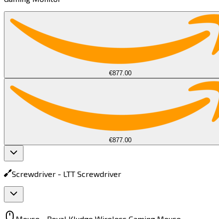
€877.00
€877.00
Screwdriver -
LTT Screwdriver​​​​‌ ‍ ​‍​‍‌‍ ‌ ​‍‌‍‍‌‌‍‌ ‌‍‍‌‌‍ ‍​‍​‍​ ‍‍​‍​‍‌ ​ ‌‍​‌‌‍ ‍‌‍‍‌‌ ‌​‌ ‍‌​‍ ‍‌‍‍‌‌‍ ​‍​‍​‍ ​​‍​‍‌‍‍​‌ ​‍‌‍‌‌‌‍‌‍​‍​‍​ ‍‍​‍​‍​‍ ‌‍​‌‌‍‌​‌‍ ‌‌‍‍‌‌‍ ‍​‍ ‌‍‍‌‌‍ ‍‌ ‌​‌‍‌‌‌‍ ‍‌ ‌​​‍ ‌‍‌‌‌‍‌​‌‍‍‌‌ ‌​​‍ ‌‍ ‌‌‍ ‌‍‌​‌‍‌‌​ ‌‌ ​​‌ ​‍‌‍‌‌‌ ​ ‌‍‌‌‌‍ ‍‌ ‌​‌‍​‌‌ ‌​‌‍‍‌‌‍ ‌‍ ‍​ ‍ ‌‍‍‌‌‍‌​​ ‌​ ‌ ​ ‌​​ ‌ ‌‍​‌‌‍​‌​ ‌‌​ ‌‍​ ‍‌​‍ ‌‌‍​‍‌‍‌‌​ ‌‍‌‍‌‍​‍ ‌​ ‌​​ ​ ‌‍​‍​ ​‍​‍ ‌​ ‍​​ ‌​‌‍‌​​ ‌ ​‍ ‌​ ‌‌‌‍‌​‌‍‌‍​ ​‌​ ​‌​ ‌‍​ ​‌​ ​‌‌‍‌​​ ​​‌‍‌‍​ ​‍​ ‍ ‌ ‌​‌ ‍‌‌ ​​‌‍‌‌​ ‌‌‍ ‌ ‌​‌‍‍​‌‍‌‌‌ ​‍​ ‍ ‌ ​​‌‍​‌‌ ‌​‌‍‍​​ ‌‌‍ ‍‌‍​‌‌‍ ‌‌‍‌‌​ ‌‍​‍‌‍​‌‌ ​ ‌‍‌‌‌‌‌‌‌ ​‍‌‍ ​​ ‌​‍‌‌​ ​‍‌​‌‍‌‍​‌‌‍‌​‌‍ ‌‌‍‍‌‌‍ ‍​‍‌‍‌‍‍‌‌‍‌​​ ‌​ ‌ ​ ‌​​ ‌ ‌‍​‌‌‍​‌​ ‌‌​ ‌‍​ ‍‌​‍ ‌‌‍​‍‌‍‌‌​ ‌‍‌‍‌‍​‍ ‌​ ‌​​ ​ ‌‍​‍​ ​‍​‍ ‌​ ‍​​ ‌​‌‍‌​​ ‌ ​‍ ‌​ ‌‌‌‍‌​‌‍‌‍​ ​‌​ ​‌​ ‌‍​ ​‌​ ​‌‌‍‌​​ ​​‌‍‌‍​ ​‍​‍‌‍‌ ‌​‌ ‍‌‌ ​​‌‍‌‌​ ‌‌‍ ‌ ‌​‌‍‍​‌‍‌‌‌ ​‍​‍‌‍‌ ​​‌‍​‌‌ ‌​‌‍‍​​ ‌‌‍ ‍‌‍​‌‌‍ ‌‌‍‌‌​‍‌‍‌ ​​‌‍‌‌‌ ​‍‌ ​ ‌ ​​‌‍‌‌‌‍​ ‌ ‌​‌‍‍‌‌ ‌‍‌‍‌‌​ ‌‌ ​​‌ ‌‌‌‍​‍‌‍ ​‌‍‍‌‌ ​ ‌‍‍​‌‍‌‌‌‍‌​​‍​‍‌ ‌
Mouse -
Royal Kludge Wireless Gaming Mouse​​​​‌ ‍ ​‍​‍‌‍ ‌ ​‍‌‍‍‌‌‍‌ ‌‍‍‌‌‍ ‍​‍​‍​ ‍‍​‍​‍‌ ​ ‌‍​‌‌‍ ‍‌‍‍‌‌ ‌​‌ ‍‌​‍ ‍‌‍‍‌‌‍ ​‍​‍​‍ ​​‍​‍‌‍‍​‌ ​‍‌‍‌‌‌‍‌‍​‍​‍​ ‍‍​‍​‍​‍ ‌‍​‌‌‍‌​‌‍ ‌‌‍‍‌‌‍ ‍​‍ ‌‍‍‌‌‍ ‍‌ ‌​‌‍‌‌‌‍ ‍‌ ‌​​‍ ‌‍‌‌‌‍‌​‌‍‍‌‌ ‌​​‍ ‌‍ ‌‌‍ ‌‍‌​‌‍‌‌​ ‌‌ ​​‌ ​‍‌‍‌‌‌ ​ ‌‍‌‌‌‍ ‍‌ ‌​‌‍​‌‌ ‌​‌‍‍‌‌‍ ‌‍ ‍​ ‍ ‌‍‍‌‌‍‌​​ ‌‌‍‌‌​ ‍​​ ‌ ‌‍​ ​ ​​​ ​ ​ ‌‍​ ​ ​‍ ‌​ ‌​​ ‍‌​ ​‍​ ‌‍​‍ ‌​ ‌​​ ​ ​ ‌ ​ ‍​​‍ ‌​ ‍​‌‍‌​​ ​ ‌‍‌‌​‍ ‌​ ‌​​ ‍​​ ​‌‌‍‌‍‌‍​‍‌‍‌‌​ ​‌​ ‌ ‌‍‌‌‌‍‌‌‌‍‌‍‌‍​‍​ ‍ ‌ ‌​‌ ‍‌‌ ​​‌‍‌‌​ ‌‌‍ ‌ ‌​‌‍‍​‌‍‌‌‌ ​‍​ ‍ ‌ ​​‌‍​‌‌ ‌​‌‍‍​​ ‌‌‍ ‍‌‍​‌‌‍ ‌‌‍‌‌​ ‌‍​‍‌‍​‌‌ ​ ‌‍‌‌‌‌‌‌‌ ​‍‌‍ ​​ ‌​‍‌‌​ ​‍‌​‌‍‌‍​‌‌‍‌​‌‍ ‌‌‍‍‌‌‍ ‍​‍‌‍‌‍‍‌‌‍‌​​ ‌‌‍‌‌​ ‍​​ ‌ ‌‍​ ​ ​​​ ​ ​ ‌‍​ ​ ​‍ ‌​ ‌​​ ‍‌​ ​‍​ ‌‍​‍ ‌​ ‌​​ ​ ​ ‌ ​ ‍​​‍ ‌​ ‍​‌‍‌​​ ​ ‌‍‌‌​‍ ‌​ ‌​​ ‍​​ ​‌‌‍‌‍‌‍​‍‌‍‌‌​ ​‌​ ‌ ‌‍‌‌‌‍‌‌‌‍‌‍‌‍​‍​‍‌‍‌ ‌​‌ ‍‌‌ ​​‌‍‌‌​ ‌‌‍ ‌ ‌​‌‍‍​‌‍‌‌‌ ​‍​‍‌‍‌ ​​‌‍​‌‌ ‌​‌‍‍​​ ‌‌‍ ‍‌‍​‌‌‍ ‌‌‍‌‌​‍‌‍‌ ​​‌‍‌‌‌ ​‍‌ ​ ‌ ​​‌‍‌‌‌‍​ ‌ ‌​‌‍‍‌‌ ‌‍‌‍‌‌​ ‌‌ ​​‌ ‌‌‌‍​‍‌‍ ​‌‍‍‌‌ ​ ‌‍‍​‌‍‌‌‌‍‌​​‍​‍‌ ‌