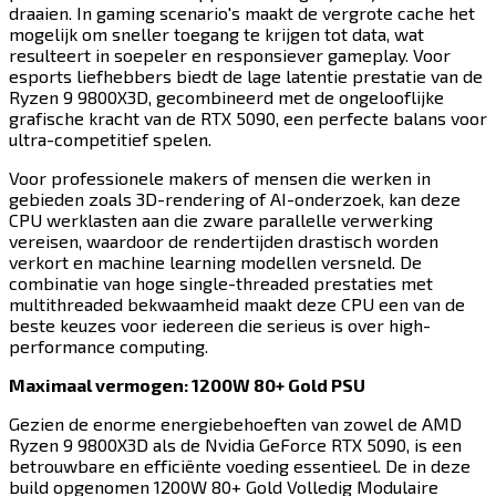
draaien. In gaming scenario's maakt de vergrote cache het
mogelijk om sneller toegang te krijgen tot data, wat
resulteert in soepeler en responsiever gameplay. Voor
esports liefhebbers biedt de lage latentie prestatie van de
Ryzen 9 9800X3D, gecombineerd met de ongelooflijke
grafische kracht van de RTX 5090, een perfecte balans voor
ultra-competitief spelen.​​​​‌ ‍ ​‍​‍‌‍ ‌ ​‍‌‍‍‌‌‍‌ ‌‍‍‌‌‍ ‍​‍​‍​ ‍‍​‍​‍‌ ​ ‌‍​‌‌‍ ‍‌‍‍‌‌ ‌​‌ ‍‌​‍ ‍‌‍‍‌‌‍ ​‍​‍​‍ ​​‍​‍‌‍‍​‌ ​‍‌‍‌‌‌‍‌‍​‍​‍​ ‍‍​‍​‍​‍ ‌‍​‌‌‍‌​‌‍ ‌‌‍‍‌‌‍ ‍​‍ ‌‍‍‌‌‍ ‍‌ ‌​‌‍‌‌‌‍ ‍‌ ‌​​‍ ‌‍‌‌‌‍‌​‌‍‍‌‌ ‌​​‍ ‌‍ ‌‌‍ ‌‍‌​‌‍‌‌​ ‌‌ ​​‌ ​‍‌‍‌‌‌ ​ ‌‍‌‌‌‍ ‍‌ ‌​‌‍​‌‌ ‌​‌‍‍‌‌‍ ‌‍ ‍​ ‍ ‌‍‍‌‌‍‌​​ ‌​ ‍​​ ‌​​ ‍​‌‍​ ​ ​ ​ ‌‌‌‍​‌‌‍‌‌​‍ ‌​ ‍​​ ​ ​ ‍‌‌‍​‌​‍ ‌​ ‌​​ ‍‌‌‍​‌​ ‌‌​‍ ‌​ ‍‌‌‍‌‍​ ​ ‌‍‌‍​‍ ‌​ ‍​‌‍​‍​ ‌​‌‍​‌‌‍‌‍​ ​​​ ‌ ​ ‍‌​ ‌‌​ ​​​ ‍‌​ ‌ ​ ‍ ‌ ‌​‌ ‍‌‌ ​​‌‍‌‌​ ‌‌‍​‍‌ ‌‌‌‍‍‌‌‍ ​‌‍‌​​ ‍ ‌ ​​‌‍​‌‌ ‌​‌‍‍​​ ‌‌‍‍‌​ ​‌​ ‍​‌‍ ‍‌‌ ‌‍ ​‌‍ ‌‍ ‍‌‍‌ ‌‌ ‌‍‌​‌‍‌‌‌ ​ ‌‍​ ​‍‌‌​ ‌‌‌​​‍‌‌ ‌‍‍ ‌‍‌‌‌ ‍‌​‍‌‌​ ​ ‌​‌​​‍‌‌​ ​ ‌​‌​​‍‌‌​ ​‍​ ​‍‌‍ ‍‌‍ ​​‍‌‌​ ​‍​ ​‍​‍‌‌​ ‌‌‌​‌​​‍ ‍‌ ‌‍‌‍​‌‌‍ ​‌ ‌‌‌‍‌‌​‍‌‌​ ‌‌‌​​‍‌‌ ‌‍‍ ‌‍‌‌‌ ‍‌​‍‌‌​ ​ ‌​‌​​‍‌‌​ ​ ‌​‌​​‍‌‌​ ​‍​ ​‍​ ​​​ ​‍‌‍​ ​ ‌‌‌‍​‌‌‍​‍​ ‍​​ ‌​​ ‌ ​ ​‍​ ​‍​ ‌‌​‍‌‌​ ​‍​ ​‍​‍‌‌​ ‌‌‌​‌​​‍ ‍‌‍​ ‌‍‍​‌‍‍‌‌‍ ​‌‍‌​‌ ​‍‌‍‌‌‌‍ ‍​‍‌‌​ ‌‌‌​​‍‌‌ ‌‍‍ ‌‍‌‌‌ ‍‌​‍‌‌​ ​ ‌​‌​​‍‌‌​ ​ ‌​‌​​‍‌‌​ ​‍​ ​‍​ ‍​​ ​ ‌‍‌‍‌‍​‍​ ‌‍​ ​​‌‍‌‌​ ‍​‌‍​‌​ ‌‌​ ​​​ ‌‌​‍‌‌​ ​‍​ ​‍​‍‌‌​ ‌‌‌​‌​​‍ ‍‌ ‌​‌‍‌‌‌ ‍​‌ ‌​​ ‌‍​‍‌‍​‌‌ ​ ‌‍‌‌‌‌‌‌‌ ​‍‌‍ ​​ ‌​‍‌‌​ ​‍‌​‌‍‌‍​‌‌‍‌​‌‍ ‌‌‍‍‌‌‍ ‍​‍‌‍‌‍‍‌‌‍‌​​ ‌​ ‍​​ ‌​​ ‍​‌‍​ ​ ​ ​ ‌‌‌‍​‌‌‍‌‌​‍ ‌​ ‍​​ ​ ​ ‍‌‌‍​‌​‍ ‌​ ‌​​ ‍‌‌‍​‌​ ‌‌​‍ ‌​ ‍‌‌‍‌‍​ ​ ‌‍‌‍​‍ ‌​ ‍​‌‍​‍​ ‌​‌‍​‌‌‍‌‍​ ​​​ ‌ ​ ‍‌​ ‌‌​ ​​​ ‍‌​ ‌ ​‍‌‍‌ ‌​‌ ‍‌‌ ​​‌‍‌‌​ ‌‌‍​‍‌ ‌‌‌‍‍‌‌‍ ​‌‍‌​​‍‌‍‌ ​​‌‍​‌‌ ‌​‌‍‍​​ ‌‌‍‍‌​ ​‌​ ‍​‌‍ ‍‌‌ ‌‍ ​‌‍ ‌‍ ‍‌‍‌ ‌‌ ‌‍‌​‌‍‌‌‌ ​ ‌‍​ ​‍‌‌​ ‌‌‌​​‍‌‌ ‌‍‍ ‌‍‌‌‌ ‍‌​‍‌‌​ ​ ‌​‌​​‍‌‌​ ​ ‌​‌​​‍‌‌​ ​‍​ ​‍‌‍ ‍‌‍ ​​‍‌‌​ ​‍​ ​‍​‍‌‌​ ‌‌‌​‌​​‍ ‍‌ ‌‍‌‍​‌‌‍ ​‌ ‌‌‌‍‌‌​‍‌‌​ ‌‌‌​​‍‌‌ ‌‍‍ ‌‍‌‌‌ ‍‌​‍‌‌​ ​ ‌​‌​​‍‌‌​ ​ ‌​‌​​‍‌‌​ ​‍​ ​‍​ ​​​ ​‍‌‍​ ​ ‌‌‌‍​‌‌‍​‍​ ‍​​ ‌​​ ‌ ​ ​‍​ ​‍​ ‌‌​‍‌‌​ ​‍​ ​‍​‍‌‌​ ‌‌‌​‌​​‍ ‍‌‍​ ‌‍‍​‌‍‍‌‌‍ ​‌‍‌​‌ ​‍‌‍‌‌‌‍ ‍​‍‌‌​ ‌‌‌​​‍‌‌ ‌‍‍ ‌‍‌‌‌ ‍‌​‍‌‌​ ​ ‌​‌​​‍‌‌​ ​ ‌​‌​​‍‌‌​ ​‍​ ​‍​ ‍​​ ​ ‌‍‌‍‌‍​‍​ ‌‍​ ​​‌‍‌‌​ ‍​‌‍​‌​ ‌‌​ ​​​ ‌‌​‍‌‌​ ​‍​ ​‍​‍‌‌​ ‌‌‌​‌​​‍ ‍‌ ‌​‌‍‌‌‌ ‍​‌ ‌​​‍‌‍‌ ​​‌‍‌‌‌ ​‍‌ ​ ‌ ​​‌‍‌‌‌‍​ ‌ ‌​‌‍‍‌‌ ‌‍‌‍‌‌​ ‌‌ ​​‌ ‌‌‌‍​‍‌‍ ​‌‍‍‌‌ ​ ‌‍‍​‌‍‌‌‌‍‌​​‍​‍‌ ‌
Voor professionele makers of mensen die werken in
gebieden zoals 3D-rendering of AI-onderzoek, kan deze
CPU werklasten aan die zware parallelle verwerking
vereisen, waardoor de rendertijden drastisch worden
verkort en machine learning modellen versneld. De
combinatie van hoge single-threaded prestaties met
multithreaded bekwaamheid maakt deze CPU een van de
beste keuzes voor iedereen die serieus is over high-
performance computing.​​​​‌ ‍ ​‍​‍‌‍ ‌ ​‍‌‍‍‌‌‍‌ ‌‍‍‌‌‍ ‍​‍​‍​ ‍‍​‍​‍‌ ​ ‌‍​‌‌‍ ‍‌‍‍‌‌ ‌​‌ ‍‌​‍ ‍‌‍‍‌‌‍ ​‍​‍​‍ ​​‍​‍‌‍‍​‌ ​‍‌‍‌‌‌‍‌‍​‍​‍​ ‍‍​‍​‍​‍ ‌‍​‌‌‍‌​‌‍ ‌‌‍‍‌‌‍ ‍​‍ ‌‍‍‌‌‍ ‍‌ ‌​‌‍‌‌‌‍ ‍‌ ‌​​‍ ‌‍‌‌‌‍‌​‌‍‍‌‌ ‌​​‍ ‌‍ ‌‌‍ ‌‍‌​‌‍‌‌​ ‌‌ ​​‌ ​‍‌‍‌‌‌ ​ ‌‍‌‌‌‍ ‍‌ ‌​‌‍​‌‌ ‌​‌‍‍‌‌‍ ‌‍ ‍​ ‍ ‌‍‍‌‌‍‌​​ ‌​ ‍​​ ‌​​ ‍​‌‍​ ​ ​ ​ ‌‌‌‍​‌‌‍‌‌​‍ ‌​ ‍​​ ​ ​ ‍‌‌‍​‌​‍ ‌​ ‌​​ ‍‌‌‍​‌​ ‌‌​‍ ‌​ ‍‌‌‍‌‍​ ​ ‌‍‌‍​‍ ‌​ ‍​‌‍​‍​ ‌​‌‍​‌‌‍‌‍​ ​​​ ‌ ​ ‍‌​ ‌‌​ ​​​ ‍‌​ ‌ ​ ‍ ‌ ‌​‌ ‍‌‌ ​​‌‍‌‌​ ‌‌‍​‍‌ ‌‌‌‍‍‌‌‍ ​‌‍‌​​ ‍ ‌ ​​‌‍​‌‌ ‌​‌‍‍​​ ‌‌‍‍‌​ ​‌​ ‍​‌‍ ‍‌‌ ‌‍ ​‌‍ ‌‍ ‍‌‍‌ ‌‌ ‌‍‌​‌‍‌‌‌ ​ ‌‍​ ​‍‌‌​ ‌‌‌​​‍‌‌ ‌‍‍ ‌‍‌‌‌ ‍‌​‍‌‌​ ​ ‌​‌​​‍‌‌​ ​ ‌​‌​​‍‌‌​ ​‍​ ​‍‌‍ ‍‌‍ ​​‍‌‌​ ​‍​ ​‍​‍‌‌​ ‌‌‌​‌​​‍ ‍‌ ‌‍‌‍​‌‌‍ ​‌ ‌‌‌‍‌‌​‍‌‌​ ‌‌‌​​‍‌‌ ‌‍‍ ‌‍‌‌‌ ‍‌​‍‌‌​ ​ ‌​‌​​‍‌‌​ ​ ‌​‌​​‍‌‌​ ​‍​ ​‍​ ‌‌​ ​ ​ ​ ​ ‌‍‌‍​‍​ ‌‌​ ‍‌​ ‌‌​ ​‌​ ‌‌​ ​‌‌‍​‌​‍‌‌​ ​‍​ ​‍​‍‌‌​ ‌‌‌​‌​​‍ ‍‌‍​ ‌‍‍​‌‍‍‌‌‍ ​‌‍‌​‌ ​‍‌‍‌‌‌‍ ‍​‍‌‌​ ‌‌‌​​‍‌‌ ‌‍‍ ‌‍‌‌‌ ‍‌​‍‌‌​ ​ ‌​‌​​‍‌‌​ ​ ‌​‌​​‍‌‌​ ​‍​ ​‍​ ​​‌‍‌‌‌‍‌​‌‍​‌​ ‌​​ ‍‌‌‍​ ​ ‌‍‌‍‌​​ ‌‌​ ​ ​ ​‍​‍‌‌​ ​‍​ ​‍​‍‌‌​ ‌‌‌​‌​​‍ ‍‌ ‌​‌‍‌‌‌ ‍​‌ ‌​​ ‌‍​‍‌‍​‌‌ ​ ‌‍‌‌‌‌‌‌‌ ​‍‌‍ ​​ ‌​‍‌‌​ ​‍‌​‌‍‌‍​‌‌‍‌​‌‍ ‌‌‍‍‌‌‍ ‍​‍‌‍‌‍‍‌‌‍‌​​ ‌​ ‍​​ ‌​​ ‍​‌‍​ ​ ​ ​ ‌‌‌‍​‌‌‍‌‌​‍ ‌​ ‍​​ ​ ​ ‍‌‌‍​‌​‍ ‌​ ‌​​ ‍‌‌‍​‌​ ‌‌​‍ ‌​ ‍‌‌‍‌‍​ ​ ‌‍‌‍​‍ ‌​ ‍​‌‍​‍​ ‌​‌‍​‌‌‍‌‍​ ​​​ ‌ ​ ‍‌​ ‌‌​ ​​​ ‍‌​ ‌ ​‍‌‍‌ ‌​‌ ‍‌‌ ​​‌‍‌‌​ ‌‌‍​‍‌ ‌‌‌‍‍‌‌‍ ​‌‍‌​​‍‌‍‌ ​​‌‍​‌‌ ‌​‌‍‍​​ ‌‌‍‍‌​ ​‌​ ‍​‌‍ ‍‌‌ ‌‍ ​‌‍ ‌‍ ‍‌‍‌ ‌‌ ‌‍‌​‌‍‌‌‌ ​ ‌‍​ ​‍‌‌​ ‌‌‌​​‍‌‌ ‌‍‍ ‌‍‌‌‌ ‍‌​‍‌‌​ ​ ‌​‌​​‍‌‌​ ​ ‌​‌​​‍‌‌​ ​‍​ ​‍‌‍ ‍‌‍ ​​‍‌‌​ ​‍​ ​‍​‍‌‌​ ‌‌‌​‌​​‍ ‍‌ ‌‍‌‍​‌‌‍ ​‌ ‌‌‌‍‌‌​‍‌‌​ ‌‌‌​​‍‌‌ ‌‍‍ ‌‍‌‌‌ ‍‌​‍‌‌​ ​ ‌​‌​​‍‌‌​ ​ ‌​‌​​‍‌‌​ ​‍​ ​‍​ ‌‌​ ​ ​ ​ ​ ‌‍‌‍​‍​ ‌‌​ ‍‌​ ‌‌​ ​‌​ ‌‌​ ​‌‌‍​‌​‍‌‌​ ​‍​ ​‍​‍‌‌​ ‌‌‌​‌​​‍ ‍‌‍​ ‌‍‍​‌‍‍‌‌‍ ​‌‍‌​‌ ​‍‌‍‌‌‌‍ ‍​‍‌‌​ ‌‌‌​​‍‌‌ ‌‍‍ ‌‍‌‌‌ ‍‌​‍‌‌​ ​ ‌​‌​​‍‌‌​ ​ ‌​‌​​‍‌‌​ ​‍​ ​‍​ ​​‌‍‌‌‌‍‌​‌‍​‌​ ‌​​ ‍‌‌‍​ ​ ‌‍‌‍‌​​ ‌‌​ ​ ​ ​‍​‍‌‌​ ​‍​ ​‍​‍‌‌​ ‌‌‌​‌​​‍ ‍‌ ‌​‌‍‌‌‌ ‍​‌ ‌​​‍‌‍‌ ​​‌‍‌‌‌ ​‍‌ ​ ‌ ​​‌‍‌‌‌‍​ ‌ ‌​‌‍‍‌‌ ‌‍‌‍‌‌​ ‌‌ ​​‌ ‌‌‌‍​‍‌‍ ​‌‍‍‌‌ ​ ‌‍‍​‌‍‌‌‌‍‌​​‍​‍‌ ‌
Maximaal vermogen: 1200W 80+ Gold PSU​​​​‌ ‍ ​‍​‍‌‍ ‌ ​‍‌‍‍‌‌‍‌ ‌‍‍‌‌‍ ‍​‍​‍​ ‍‍​‍​‍‌ ​ ‌‍​‌‌‍ ‍‌‍‍‌‌ ‌​‌ ‍‌​‍ ‍‌‍‍‌‌‍ ​‍​‍​‍ ​​‍​‍‌‍‍​‌ ​‍‌‍‌‌‌‍‌‍​‍​‍​ ‍‍​‍​‍​‍ ‌‍​‌‌‍‌​‌‍ ‌‌‍‍‌‌‍ ‍​‍ ‌‍‍‌‌‍ ‍‌ ‌​‌‍‌‌‌‍ ‍‌ ‌​​‍ ‌‍‌‌‌‍‌​‌‍‍‌‌ ‌​​‍ ‌‍ ‌‌‍ ‌‍‌​‌‍‌‌​ ‌‌ ​​‌ ​‍‌‍‌‌‌ ​ ‌‍‌‌‌‍ ‍‌ ‌​‌‍​‌‌ ‌​‌‍‍‌‌‍ ‌‍ ‍​ ‍ ‌‍‍‌‌‍‌​​ ‌​ ‍​​ ‌​​ ‍​‌‍​ ​ ​ ​ ‌‌‌‍​‌‌‍‌‌​‍ ‌​ ‍​​ ​ ​ ‍‌‌‍​‌​‍ ‌​ ‌​​ ‍‌‌‍​‌​ ‌‌​‍ ‌​ ‍‌‌‍‌‍​ ​ ‌‍‌‍​‍ ‌​ ‍​‌‍​‍​ ‌​‌‍​‌‌‍‌‍​ ​​​ ‌ ​ ‍‌​ ‌‌​ ​​​ ‍‌​ ‌ ​ ‍ ‌ ‌​‌ ‍‌‌ ​​‌‍‌‌​ ‌‌‍​‍‌ ‌‌‌‍‍‌‌‍ ​‌‍‌​​ ‍ ‌ ​​‌‍​‌‌ ‌​‌‍‍​​ ‌‌‍‍‌​ ​‌​ ‍​‌‍ ‍‌‌ ‌‍ ​‌‍ ‌‍ ‍‌‍‌ ‌‌ ‌‍‌​‌‍‌‌‌ ​ ‌‍​ ​‍‌‌​ ‌‌‌​​‍‌‌ ‌‍‍ ‌‍‌‌‌ ‍‌​‍‌‌​ ​ ‌​‌​​‍‌‌​ ​ ‌​‌​​‍‌‌​ ​‍​ ​‍‌‍ ‍‌‍ ​​‍‌‌​ ​‍​ ​‍​‍‌‌​ ‌‌‌​‌​​‍ ‍‌ ‌‍‌‍​‌‌‍ ​‌ ‌‌‌‍‌‌​‍‌‌​ ‌‌‌​​‍‌‌ ‌‍‍ ‌‍‌‌‌ ‍‌​‍‌‌​ ​ ‌​‌​​‍‌‌​ ​ ‌​‌​​‍‌‌​ ​‍​ ​‍​ ‌​​ ​ ​ ‌‌‌‍‌​​ ​‍​ ‍‌‌‍‌‍​ ​ ​ ​‍​ ‍‌​ ‍​​ ​​​‍‌‌​ ​‍​ ​‍​‍‌‌​ ‌‌‌​‌​​‍ ‍‌‍​ ‌‍‍​‌‍‍‌‌‍ ​‌‍‌​‌ ​‍‌‍‌‌‌‍ ‍​‍‌‌​ ‌‌‌​​‍‌‌ ‌‍‍ ‌‍‌‌‌ ‍‌​‍‌‌​ ​ ‌​‌​​‍‌‌​ ​ ‌​‌​​‍‌‌​ ​‍​ ​‍​ ‍​​ ‌‌‌‍​‌‌‍‌‍‌‍‌‍‌‍‌‍​ ​‍​ ​ ‌‍‌​​ ‍​‌‍‌‌‌‍​‌​‍‌‌​ ​‍​ ​‍​‍‌‌​ ‌‌‌​‌​​‍ ‍‌ ‌​‌‍‌‌‌ ‍​‌ ‌​​ ‌‍​‍‌‍​‌‌ ​ ‌‍‌‌‌‌‌‌‌ ​‍‌‍ ​​ ‌​‍‌‌​ ​‍‌​‌‍‌‍​‌‌‍‌​‌‍ ‌‌‍‍‌‌‍ ‍​‍‌‍‌‍‍‌‌‍‌​​ ‌​ ‍​​ ‌​​ ‍​‌‍​ ​ ​ ​ ‌‌‌‍​‌‌‍‌‌​‍ ‌​ ‍​​ ​ ​ ‍‌‌‍​‌​‍ ‌​ ‌​​ ‍‌‌‍​‌​ ‌‌​‍ ‌​ ‍‌‌‍‌‍​ ​ ‌‍‌‍​‍ ‌​ ‍​‌‍​‍​ ‌​‌‍​‌‌‍‌‍​ ​​​ ‌ ​ ‍‌​ ‌‌​ ​​​ ‍‌​ ‌ ​‍‌‍‌ ‌​‌ ‍‌‌ ​​‌‍‌‌​ ‌‌‍​‍‌ ‌‌‌‍‍‌‌‍ ​‌‍‌​​‍‌‍‌ ​​‌‍​‌‌ ‌​‌‍‍​​ ‌‌‍‍‌​ ​‌​ ‍​‌‍ ‍‌‌ ‌‍ ​‌‍ ‌‍ ‍‌‍‌ ‌‌ ‌‍‌​‌‍‌‌‌ ​ ‌‍​ ​‍‌‌​ ‌‌‌​​‍‌‌ ‌‍‍ ‌‍‌‌‌ ‍‌​‍‌‌​ ​ ‌​‌​​‍‌‌​ ​ ‌​‌​​‍‌‌​ ​‍​ ​‍‌‍ ‍‌‍ ​​‍‌‌​ ​‍​ ​‍​‍‌‌​ ‌‌‌​‌​​‍ ‍‌ ‌‍‌‍​‌‌‍ ​‌ ‌‌‌‍‌‌​‍‌‌​ ‌‌‌​​‍‌‌ ‌‍‍ ‌‍‌‌‌ ‍‌​‍‌‌​ ​ ‌​‌​​‍‌‌​ ​ ‌​‌​​‍‌‌​ ​‍​ ​‍​ ‌​​ ​ ​ ‌‌‌‍‌​​ ​‍​ ‍‌‌‍‌‍​ ​ ​ ​‍​ ‍‌​ ‍​​ ​​​‍‌‌​ ​‍​ ​‍​‍‌‌​ ‌‌‌​‌​​‍ ‍‌‍​ ‌‍‍​‌‍‍‌‌‍ ​‌‍‌​‌ ​‍‌‍‌‌‌‍ ‍​‍‌‌​ ‌‌‌​​‍‌‌ ‌‍‍ ‌‍‌‌‌ ‍‌​‍‌‌​ ​ ‌​‌​​‍‌‌​ ​ ‌​‌​​‍‌‌​ ​‍​ ​‍​ ‍​​ ‌‌‌‍​‌‌‍‌‍‌‍‌‍‌‍‌‍​ ​‍​ ​ ‌‍‌​​ ‍​‌‍‌‌‌‍​‌​‍‌‌​ ​‍​ ​‍​‍‌‌​ ‌‌‌​‌​​‍ ‍‌ ‌​‌‍‌‌‌ ‍​‌ ‌​​‍‌‍‌ ​​‌‍‌‌‌ ​‍‌ ​ ‌ ​​‌‍‌‌‌‍​ ‌ ‌​‌‍‍‌‌ ‌‍‌‍‌‌​ ‌‌ ​​‌ ‌‌‌‍​‍‌‍ ​‌‍‍‌‌ ​ ‌‍‍​‌‍‌‌‌‍‌​​‍​‍‌ ‌
Gezien de enorme energiebehoeften van zowel de AMD
Ryzen 9 9800X3D als de Nvidia GeForce RTX 5090, is een
betrouwbare en efficiënte voeding essentieel. De in deze
build opgenomen 1200W 80+ Gold Volledig Modulaire