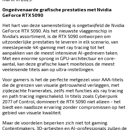
Ongeëvenaarde grafische prestaties met Nvidia
GeForce RTX 5090​​​​‌ ‍ ​‍​‍‌‍ ‌ ​‍‌‍‍‌‌‍‌ ‌‍‍‌‌‍ ‍​‍​‍​ ‍‍​‍​‍‌ ​ ‌‍​‌‌‍ ‍‌‍‍‌‌ ‌​‌ ‍‌​‍ ‍‌‍‍‌‌‍ ​‍​‍​‍ ​​‍​‍‌‍‍​‌ ​‍‌‍‌‌‌‍‌‍​‍​‍​ ‍‍​‍​‍​‍ ‌‍​‌‌‍‌​‌‍ ‌‌‍‍‌‌‍ ‍​‍ ‌‍‍‌‌‍ ‍‌ ‌​‌‍‌‌‌‍ ‍‌ ‌​​‍ ‌‍‌‌‌‍‌​‌‍‍‌‌ ‌​​‍ ‌‍ ‌‌‍ ‌‍‌​‌‍‌‌​ ‌‌ ​​‌ ​‍‌‍‌‌‌ ​ ‌‍‌‌‌‍ ‍‌ ‌​‌‍​‌‌ ‌​‌‍‍‌‌‍ ‌‍ ‍​ ‍ ‌‍‍‌‌‍‌​​ ‌​ ‍​​ ‌​​ ‍​‌‍​ ​ ​ ​ ‌‌‌‍​‌‌‍‌‌​‍ ‌​ ‍​​ ​ ​ ‍‌‌‍​‌​‍ ‌​ ‌​​ ‍‌‌‍​‌​ ‌‌​‍ ‌​ ‍‌‌‍‌‍​ ​ ‌‍‌‍​‍ ‌​ ‍​‌‍​‍​ ‌​‌‍​‌‌‍‌‍​ ​​​ ‌ ​ ‍‌​ ‌‌​ ​​​ ‍‌​ ‌ ​ ‍ ‌ ‌​‌ ‍‌‌ ​​‌‍‌‌​ ‌‌‍​‍‌ ‌‌‌‍‍‌‌‍ ​‌‍‌​​ ‍ ‌ ​​‌‍​‌‌ ‌​‌‍‍​​ ‌‌‍‍‌​ ​‌​ ‍​‌‍ ‍‌‌ ‌‍ ​‌‍ ‌‍ ‍‌‍‌ ‌‌ ‌‍‌​‌‍‌‌‌ ​ ‌‍​ ​‍‌‌​ ‌‌‌​​‍‌‌ ‌‍‍ ‌‍‌‌‌ ‍‌​‍‌‌​ ​ ‌​‌​​‍‌‌​ ​ ‌​‌​​‍‌‌​ ​‍​ ​‍‌‍ ‍‌‍ ​​‍‌‌​ ​‍​ ​‍​‍‌‌​ ‌‌‌​‌​​‍ ‍‌ ‌‍‌‍​‌‌‍ ​‌ ‌‌‌‍‌‌​‍‌‌​ ‌‌‌​​‍‌‌ ‌‍‍ ‌‍‌‌‌ ‍‌​‍‌‌​ ​ ‌​‌​​‍‌‌​ ​ ‌​‌​​‍‌‌​ ​‍​ ​‍​ ​​‌‍‌‍​ ​ ​ ‌‍​ ‍‌​ ​​‌‍​‌‌‍‌‌‌‍‌‍​ ​​​ ‌​​ ‌‌​‍‌‌​ ​‍​ ​‍​‍‌‌​ ‌‌‌​‌​​‍ ‍‌‍​ ‌‍‍​‌‍‍‌‌‍ ​‌‍‌​‌ ​‍‌‍‌‌‌‍ ‍​‍‌‌​ ‌‌‌​​‍‌‌ ‌‍‍ ‌‍‌‌‌ ‍‌​‍‌‌​ ​ ‌​‌​​‍‌‌​ ​ ‌​‌​​‍‌‌​ ​‍​ ​‍​ ‍‌​ ‌‌​ ‌‌​ ​‍​ ​‌​ ​‍​ ‌‌‌‍​‍‌‍​‍​ ‌ ‌‍‌​​ ​ ​‍‌‌​ ​‍​ ​‍​‍‌‌​ ‌‌‌​‌​​‍ ‍‌ ‌​‌‍‌‌‌ ‍​‌ ‌​​ ‌‍​‍‌‍​‌‌ ​ ‌‍‌‌‌‌‌‌‌ ​‍‌‍ ​​ ‌​‍‌‌​ ​‍‌​‌‍‌‍​‌‌‍‌​‌‍ ‌‌‍‍‌‌‍ ‍​‍‌‍‌‍‍‌‌‍‌​​ ‌​ ‍​​ ‌​​ ‍​‌‍​ ​ ​ ​ ‌‌‌‍​‌‌‍‌‌​‍ ‌​ ‍​​ ​ ​ ‍‌‌‍​‌​‍ ‌​ ‌​​ ‍‌‌‍​‌​ ‌‌​‍ ‌​ ‍‌‌‍‌‍​ ​ ‌‍‌‍​‍ ‌​ ‍​‌‍​‍​ ‌​‌‍​‌‌‍‌‍​ ​​​ ‌ ​ ‍‌​ ‌‌​ ​​​ ‍‌​ ‌ ​‍‌‍‌ ‌​‌ ‍‌‌ ​​‌‍‌‌​ ‌‌‍​‍‌ ‌‌‌‍‍‌‌‍ ​‌‍‌​​‍‌‍‌ ​​‌‍​‌‌ ‌​‌‍‍​​ ‌‌‍‍‌​ ​‌​ ‍​‌‍ ‍‌‌ ‌‍ ​‌‍ ‌‍ ‍‌‍‌ ‌‌ ‌‍‌​‌‍‌‌‌ ​ ‌‍​ ​‍‌‌​ ‌‌‌​​‍‌‌ ‌‍‍ ‌‍‌‌‌ ‍‌​‍‌‌​ ​ ‌​‌​​‍‌‌​ ​ ‌​‌​​‍‌‌​ ​‍​ ​‍‌‍ ‍‌‍ ​​‍‌‌​ ​‍​ ​‍​‍‌‌​ ‌‌‌​‌​​‍ ‍‌ ‌‍‌‍​‌‌‍ ​‌ ‌‌‌‍‌‌​‍‌‌​ ‌‌‌​​‍‌‌ ‌‍‍ ‌‍‌‌‌ ‍‌​‍‌‌​ ​ ‌​‌​​‍‌‌​ ​ ‌​‌​​‍‌‌​ ​‍​ ​‍​ ​​‌‍‌‍​ ​ ​ ‌‍​ ‍‌​ ​​‌‍​‌‌‍‌‌‌‍‌‍​ ​​​ ‌​​ ‌‌​‍‌‌​ ​‍​ ​‍​‍‌‌​ ‌‌‌​‌​​‍ ‍‌‍​ ‌‍‍​‌‍‍‌‌‍ ​‌‍‌​‌ ​‍‌‍‌‌‌‍ ‍​‍‌‌​ ‌‌‌​​‍‌‌ ‌‍‍ ‌‍‌‌‌ ‍‌​‍‌‌​ ​ ‌​‌​​‍‌‌​ ​ ‌​‌​​‍‌‌​ ​‍​ ​‍​ ‍‌​ ‌‌​ ‌‌​ ​‍​ ​‌​ ​‍​ ‌‌‌‍​‍‌‍​‍​ ‌ ‌‍‌​​ ​ ​‍‌‌​ ​‍​ ​‍​‍‌‌​ ‌‌‌​‌​​‍ ‍‌ ‌​‌‍‌‌‌ ‍​‌ ‌​​‍‌‍‌ ​​‌‍‌‌‌ ​‍‌ ​ ‌ ​​‌‍‌‌‌‍​ ‌ ‌​‌‍‍‌‌ ‌‍‌‍‌‌​ ‌‌ ​​‌ ‌‌‌‍​‍‌‍ ​‌‍‍‌‌ ​ ‌‍‍​‌‍‌‌‌‍‌​​‍​‍‌ ‌
Het hart van deze samenstelling is ongetwijfeld de Nvidia
GeForce RTX 5090. Als het nieuwste vlaggenschip in
Nvidia's assortiment, is de RTX 5090 ontworpen om
uitzonderlijke prestaties te leveren in elk scenario, van
meeslepende 4K-gaming met ray tracing tot het
aanpakken van de meest intensieve AI-gedreven taken.
Met een enorme sprong in GPU-architectuur en core-
aantal, kan deze grafische kaart moeiteloos de meest
veeleisende titels aan op ultra-instellingen.​​​​‌ ‍ ​‍​‍‌‍ ‌ ​‍‌‍‍‌‌‍‌ ‌‍‍‌‌‍ ‍​‍​‍​ ‍‍​‍​‍‌ ​ ‌‍​‌‌‍ ‍‌‍‍‌‌ ‌​‌ ‍‌​‍ ‍‌‍‍‌‌‍ ​‍​‍​‍ ​​‍​‍‌‍‍​‌ ​‍‌‍‌‌‌‍‌‍​‍​‍​ ‍‍​‍​‍​‍ ‌‍​‌‌‍‌​‌‍ ‌‌‍‍‌‌‍ ‍​‍ ‌‍‍‌‌‍ ‍‌ ‌​‌‍‌‌‌‍ ‍‌ ‌​​‍ ‌‍‌‌‌‍‌​‌‍‍‌‌ ‌​​‍ ‌‍ ‌‌‍ ‌‍‌​‌‍‌‌​ ‌‌ ​​‌ ​‍‌‍‌‌‌ ​ ‌‍‌‌‌‍ ‍‌ ‌​‌‍​‌‌ ‌​‌‍‍‌‌‍ ‌‍ ‍​ ‍ ‌‍‍‌‌‍‌​​ ‌​ ‍​​ ‌​​ ‍​‌‍​ ​ ​ ​ ‌‌‌‍​‌‌‍‌‌​‍ ‌​ ‍​​ ​ ​ ‍‌‌‍​‌​‍ ‌​ ‌​​ ‍‌‌‍​‌​ ‌‌​‍ ‌​ ‍‌‌‍‌‍​ ​ ‌‍‌‍​‍ ‌​ ‍​‌‍​‍​ ‌​‌‍​‌‌‍‌‍​ ​​​ ‌ ​ ‍‌​ ‌‌​ ​​​ ‍‌​ ‌ ​ ‍ ‌ ‌​‌ ‍‌‌ ​​‌‍‌‌​ ‌‌‍​‍‌ ‌‌‌‍‍‌‌‍ ​‌‍‌​​ ‍ ‌ ​​‌‍​‌‌ ‌​‌‍‍​​ ‌‌‍‍‌​ ​‌​ ‍​‌‍ ‍‌‌ ‌‍ ​‌‍ ‌‍ ‍‌‍‌ ‌‌ ‌‍‌​‌‍‌‌‌ ​ ‌‍​ ​‍‌‌​ ‌‌‌​​‍‌‌ ‌‍‍ ‌‍‌‌‌ ‍‌​‍‌‌​ ​ ‌​‌​​‍‌‌​ ​ ‌​‌​​‍‌‌​ ​‍​ ​‍‌‍ ‍‌‍ ​​‍‌‌​ ​‍​ ​‍​‍‌‌​ ‌‌‌​‌​​‍ ‍‌ ‌‍‌‍​‌‌‍ ​‌ ‌‌‌‍‌‌​‍‌‌​ ‌‌‌​​‍‌‌ ‌‍‍ ‌‍‌‌‌ ‍‌​‍‌‌​ ​ ‌​‌​​‍‌‌​ ​ ‌​‌​​‍‌‌​ ​‍​ ​‍​ ​​‌‍​‌​ ‌‌‌‍​‍‌‍‌‌​ ​ ​ ‌ ‌‍‌‌​ ‍‌‌‍​ ​ ​​​ ​ ​‍‌‌​ ​‍​ ​‍​‍‌‌​ ‌‌‌​‌​​‍ ‍‌‍​ ‌‍‍​‌‍‍‌‌‍ ​‌‍‌​‌ ​‍‌‍‌‌‌‍ ‍​‍‌‌​ ‌‌‌​​‍‌‌ ‌‍‍ ‌‍‌‌‌ ‍‌​‍‌‌​ ​ ‌​‌​​‍‌‌​ ​ ‌​‌​​‍‌‌​ ​‍​ ​‍‌‍‌‍​ ‌​​ ‌ ​ ​‍​ ‍‌​ ​​​ ​​​ ‍​​ ‌‌​ ‍​​ ‌ ‌‍​‌​‍‌‌​ ​‍​ ​‍​‍‌‌​ ‌‌‌​‌​​‍ ‍‌ ‌​‌‍‌‌‌ ‍​‌ ‌​​ ‌‍​‍‌‍​‌‌ ​ ‌‍‌‌‌‌‌‌‌ ​‍‌‍ ​​ ‌​‍‌‌​ ​‍‌​‌‍‌‍​‌‌‍‌​‌‍ ‌‌‍‍‌‌‍ ‍​‍‌‍‌‍‍‌‌‍‌​​ ‌​ ‍​​ ‌​​ ‍​‌‍​ ​ ​ ​ ‌‌‌‍​‌‌‍‌‌​‍ ‌​ ‍​​ ​ ​ ‍‌‌‍​‌​‍ ‌​ ‌​​ ‍‌‌‍​‌​ ‌‌​‍ ‌​ ‍‌‌‍‌‍​ ​ ‌‍‌‍​‍ ‌​ ‍​‌‍​‍​ ‌​‌‍​‌‌‍‌‍​ ​​​ ‌ ​ ‍‌​ ‌‌​ ​​​ ‍‌​ ‌ ​‍‌‍‌ ‌​‌ ‍‌‌ ​​‌‍‌‌​ ‌‌‍​‍‌ ‌‌‌‍‍‌‌‍ ​‌‍‌​​‍‌‍‌ ​​‌‍​‌‌ ‌​‌‍‍​​ ‌‌‍‍‌​ ​‌​ ‍​‌‍ ‍‌‌ ‌‍ ​‌‍ ‌‍ ‍‌‍‌ ‌‌ ‌‍‌​‌‍‌‌‌ ​ ‌‍​ ​‍‌‌​ ‌‌‌​​‍‌‌ ‌‍‍ ‌‍‌‌‌ ‍‌​‍‌‌​ ​ ‌​‌​​‍‌‌​ ​ ‌​‌​​‍‌‌​ ​‍​ ​‍‌‍ ‍‌‍ ​​‍‌‌​ ​‍​ ​‍​‍‌‌​ ‌‌‌​‌​​‍ ‍‌ ‌‍‌‍​‌‌‍ ​‌ ‌‌‌‍‌‌​‍‌‌​ ‌‌‌​​‍‌‌ ‌‍‍ ‌‍‌‌‌ ‍‌​‍‌‌​ ​ ‌​‌​​‍‌‌​ ​ ‌​‌​​‍‌‌​ ​‍​ ​‍​ ​​‌‍​‌​ ‌‌‌‍​‍‌‍‌‌​ ​ ​ ‌ ‌‍‌‌​ ‍‌‌‍​ ​ ​​​ ​ ​‍‌‌​ ​‍​ ​‍​‍‌‌​ ‌‌‌​‌​​‍ ‍‌‍​ ‌‍‍​‌‍‍‌‌‍ ​‌‍‌​‌ ​‍‌‍‌‌‌‍ ‍​‍‌‌​ ‌‌‌​​‍‌‌ ‌‍‍ ‌‍‌‌‌ ‍‌​‍‌‌​ ​ ‌​‌​​‍‌‌​ ​ ‌​‌​​‍‌‌​ ​‍​ ​‍‌‍‌‍​ ‌​​ ‌ ​ ​‍​ ‍‌​ ​​​ ​​​ ‍​​ ‌‌​ ‍​​ ‌ ‌‍​‌​‍‌‌​ ​‍​ ​‍​‍‌‌​ ‌‌‌​‌​​‍ ‍‌ ‌​‌‍‌‌‌ ‍​‌ ‌​​‍‌‍‌ ​​‌‍‌‌‌ ​‍‌ ​ ‌ ​​‌‍‌‌‌‍​ ‌ ‌​‌‍‍‌‌ ‌‍‌‍‌‌​ ‌‌ ​​‌ ‌‌‌‍​‍‌‍ ​‌‍‍‌‌ ​ ‌‍‍​‌‍‌‌‌‍‌​​‍​‍‌ ‌
Voor gamers is het de perfecte metgezel voor AAA-titels
die de grenzen van visuele getrouwheid verleggen, met
zijdezachte framerates, zelfs met functies als ray tracing
en path tracing ingeschakeld. In titels zoals ​​​​‌ ‍ ​‍​‍‌‍ ‌ ​‍‌‍‍‌‌‍‌ ‌‍‍‌‌‍ ‍​‍​‍​ ‍‍​‍​‍‌ ​ ‌‍​‌‌‍ ‍‌‍‍‌‌ ‌​‌ ‍‌​‍ ‍‌‍‍‌‌‍ ​‍​‍​‍ ​​‍​‍‌‍‍​‌ ​‍‌‍‌‌‌‍‌‍​‍​‍​ ‍‍​‍​‍​‍ ‌‍​‌‌‍‌​‌‍ ‌‌‍‍‌‌‍ ‍​‍ ‌‍‍‌‌‍ ‍‌ ‌​‌‍‌‌‌‍ ‍‌ ‌​​‍ ‌‍‌‌‌‍‌​‌‍‍‌‌ ‌​​‍ ‌‍ ‌‌‍ ‌‍‌​‌‍‌‌​ ‌‌ ​​‌ ​‍‌‍‌‌‌ ​ ‌‍‌‌‌‍ ‍‌ ‌​‌‍​‌‌ ‌​‌‍‍‌‌‍ ‌‍ ‍​ ‍ ‌‍‍‌‌‍‌​​ ‌​ ‍​​ ‌​​ ‍​‌‍​ ​ ​ ​ ‌‌‌‍​‌‌‍‌‌​‍ ‌​ ‍​​ ​ ​ ‍‌‌‍​‌​‍ ‌​ ‌​​ ‍‌‌‍​‌​ ‌‌​‍ ‌​ ‍‌‌‍‌‍​ ​ ‌‍‌‍​‍ ‌​ ‍​‌‍​‍​ ‌​‌‍​‌‌‍‌‍​ ​​​ ‌ ​ ‍‌​ ‌‌​ ​​​ ‍‌​ ‌ ​ ‍ ‌ ‌​‌ ‍‌‌ ​​‌‍‌‌​ ‌‌‍​‍‌ ‌‌‌‍‍‌‌‍ ​‌‍‌​​ ‍ ‌ ​​‌‍​‌‌ ‌​‌‍‍​​ ‌‌‍‍‌​ ​‌​ ‍​‌‍ ‍‌‌ ‌‍ ​‌‍ ‌‍ ‍‌‍‌ ‌‌ ‌‍‌​‌‍‌‌‌ ​ ‌‍​ ​‍‌‌​ ‌‌‌​​‍‌‌ ‌‍‍ ‌‍‌‌‌ ‍‌​‍‌‌​ ​ ‌​‌​​‍‌‌​ ​ ‌​‌​​‍‌‌​ ​‍​ ​‍‌‍ ‍‌‍ ​​‍‌‌​ ​‍​ ​‍​‍‌‌​ ‌‌‌​‌​​‍ ‍‌ ‌‍‌‍​‌‌‍ ​‌ ‌‌‌‍‌‌​‍‌‌​ ‌‌‌​​‍‌‌ ‌‍‍ ‌‍‌‌‌ ‍‌​‍‌‌​ ​ ‌​‌​​‍‌‌​ ​ ‌​‌​​‍‌‌​ ​‍​ ​‍​ ‌ ‌‍‌‍​ ‍‌​ ​ ‌‍‌‌​ ‍‌​ ‌‌​ ‌‌​ ‌ ​ ​​​ ‍​‌‍‌‌​‍‌‌​ ​‍​ ​‍​‍‌‌​ ‌‌‌​‌​​‍ ‍‌‍​ ‌‍‍​‌‍‍‌‌‍ ​‌‍‌​‌ ​‍‌‍‌‌‌‍ ‍​‍‌‌​ ‌‌‌​​‍‌‌ ‌‍‍ ‌‍‌‌‌ ‍‌​‍‌‌​ ​ ‌​‌​​‍‌‌​ ​ ‌​‌​​‍‌‌​ ​‍​ ​‍‌‍‌‍​ ​‍​ ​‌​ ‌ ​ ‌‍​ ‍‌​ ‌‌‌‍‌‌‌‍‌​​ ‌​​ ​​​ ‌‌​‍‌‌​ ​‍​ ​‍​‍‌‌​ ‌‌‌​‌​​‍ ‍‌ ‌​‌‍‌‌‌ ‍​‌ ‌​​ ‌‍​‍‌‍​‌‌ ​ ‌‍‌‌‌‌‌‌‌ ​‍‌‍ ​​ ‌​‍‌‌​ ​‍‌​‌‍‌‍​‌‌‍‌​‌‍ ‌‌‍‍‌‌‍ ‍​‍‌‍‌‍‍‌‌‍‌​​ ‌​ ‍​​ ‌​​ ‍​‌‍​ ​ ​ ​ ‌‌‌‍​‌‌‍‌‌​‍ ‌​ ‍​​ ​ ​ ‍‌‌‍​‌​‍ ‌​ ‌​​ ‍‌‌‍​‌​ ‌‌​‍ ‌​ ‍‌‌‍‌‍​ ​ ‌‍‌‍​‍ ‌​ ‍​‌‍​‍​ ‌​‌‍​‌‌‍‌‍​ ​​​ ‌ ​ ‍‌​ ‌‌​ ​​​ ‍‌​ ‌ ​‍‌‍‌ ‌​‌ ‍‌‌ ​​‌‍‌‌​ ‌‌‍​‍‌ ‌‌‌‍‍‌‌‍ ​‌‍‌​​‍‌‍‌ ​​‌‍​‌‌ ‌​‌‍‍​​ ‌‌‍‍‌​ ​‌​ ‍​‌‍ ‍‌‌ ‌‍ ​‌‍ ‌‍ ‍‌‍‌ ‌‌ ‌‍‌​‌‍‌‌‌ ​ ‌‍​ ​‍‌‌​ ‌‌‌​​‍‌‌ ‌‍‍ ‌‍‌‌‌ ‍‌​‍‌‌​ ​ ‌​‌​​‍‌‌​ ​ ‌​‌​​‍‌‌​ ​‍​ ​‍‌‍ ‍‌‍ ​​‍‌‌​ ​‍​ ​‍​‍‌‌​ ‌‌‌​‌​​‍ ‍‌ ‌‍‌‍​‌‌‍ ​‌ ‌‌‌‍‌‌​‍‌‌​ ‌‌‌​​‍‌‌ ‌‍‍ ‌‍‌‌‌ ‍‌​‍‌‌​ ​ ‌​‌​​‍‌‌​ ​ ‌​‌​​‍‌‌​ ​‍​ ​‍​ ‌ ‌‍‌‍​ ‍‌​ ​ ‌‍‌‌​ ‍‌​ ‌‌​ ‌‌​ ‌ ​ ​​​ ‍​‌‍‌‌​‍‌‌​ ​‍​ ​‍​‍‌‌​ ‌‌‌​‌​​‍ ‍‌‍​ ‌‍‍​‌‍‍‌‌‍ ​‌‍‌​‌ ​‍‌‍‌‌‌‍ ‍​‍‌‌​ ‌‌‌​​‍‌‌ ‌‍‍ ‌‍‌‌‌ ‍‌​‍‌‌​ ​ ‌​‌​​‍‌‌​ ​ ‌​‌​​‍‌‌​ ​‍​ ​‍‌‍‌‍​ ​‍​ ​‌​ ‌ ​ ‌‍​ ‍‌​ ‌‌‌‍‌‌‌‍‌​​ ‌​​ ​​​ ‌‌​‍‌‌​ ​‍​ ​‍​‍‌‌​ ‌‌‌​‌​​‍ ‍‌ ‌​‌‍‌‌‌ ‍​‌ ‌​​‍‌‍‌ ​​‌‍‌‌‌ ​‍‌ ​ ‌ ​​‌‍‌‌‌‍​ ‌ ‌​‌‍‍‌‌ ‌‍‌‍‌‌​ ‌‌ ​​‌ ‌‌‌‍​‍‌‍ ​‌‍‍‌‌ ​ ‌‍‍​‌‍‌‌‌‍‌​​‍​‍‌ ‌
Cyberpunk
2077​​​​‌ ‍ ​‍​‍‌‍ ‌ ​‍‌‍‍‌‌‍‌ ‌‍‍‌‌‍ ‍​‍​‍​ ‍‍​‍​‍‌ ​ ‌‍​‌‌‍ ‍‌‍‍‌‌ ‌​‌ ‍‌​‍ ‍‌‍‍‌‌‍ ​‍​‍​‍ ​​‍​‍‌‍‍​‌ ​‍‌‍‌‌‌‍‌‍​‍​‍​ ‍‍​‍​‍​‍ ‌‍​‌‌‍‌​‌‍ ‌‌‍‍‌‌‍ ‍​‍ ‌‍‍‌‌‍ ‍‌ ‌​‌‍‌‌‌‍ ‍‌ ‌​​‍ ‌‍‌‌‌‍‌​‌‍‍‌‌ ‌​​‍ ‌‍ ‌‌‍ ‌‍‌​‌‍‌‌​ ‌‌ ​​‌ ​‍‌‍‌‌‌ ​ ‌‍‌‌‌‍ ‍‌ ‌​‌‍​‌‌ ‌​‌‍‍‌‌‍ ‌‍ ‍​ ‍ ‌‍‍‌‌‍‌​​ ‌​ ‍​​ ‌​​ ‍​‌‍​ ​ ​ ​ ‌‌‌‍​‌‌‍‌‌​‍ ‌​ ‍​​ ​ ​ ‍‌‌‍​‌​‍ ‌​ ‌​​ ‍‌‌‍​‌​ ‌‌​‍ ‌​ ‍‌‌‍‌‍​ ​ ‌‍‌‍​‍ ‌​ ‍​‌‍​‍​ ‌​‌‍​‌‌‍‌‍​ ​​​ ‌ ​ ‍‌​ ‌‌​ ​​​ ‍‌​ ‌ ​ ‍ ‌ ‌​‌ ‍‌‌ ​​‌‍‌‌​ ‌‌‍​‍‌ ‌‌‌‍‍‌‌‍ ​‌‍‌​​ ‍ ‌ ​​‌‍​‌‌ ‌​‌‍‍​​ ‌‌‍‍‌​ ​‌​ ‍​‌‍ ‍‌‌ ‌‍ ​‌‍ ‌‍ ‍‌‍‌ ‌‌ ‌‍‌​‌‍‌‌‌ ​ ‌‍​ ​‍‌‌​ ‌‌‌​​‍‌‌ ‌‍‍ ‌‍‌‌‌ ‍‌​‍‌‌​ ​ ‌​‌​​‍‌‌​ ​ ‌​‌​​‍‌‌​ ​‍​ ​‍‌‍ ‍‌‍ ​​‍‌‌​ ​‍​ ​‍​‍‌‌​ ‌‌‌​‌​​‍ ‍‌ ‌‍‌‍​‌‌‍ ​‌ ‌‌‌‍‌‌​‍‌‌​ ‌‌‌​​‍‌‌ ‌‍‍ ‌‍‌‌‌ ‍‌​‍‌‌​ ​ ‌​‌​​‍‌‌​ ​ ‌​‌​​‍‌‌​ ​‍​ ​‍​ ‌ ‌‍‌‍​ ‍‌​ ​ ‌‍‌‌​ ‍‌​ ‌‌​ ‌‌​ ‌ ​ ​​​ ‍​‌‍‌‌​‍‌‌​ ​‍​ ​‍​‍‌‌​ ‌‌‌​‌​​‍ ‍‌‍​ ‌‍‍​‌‍‍‌‌‍ ​‌‍‌​‌ ​‍‌‍‌‌‌‍ ‍​‍‌‌​ ‌‌‌​​‍‌‌ ‌‍‍ ‌‍‌‌‌ ‍‌​‍‌‌​ ​ ‌​‌​​‍‌‌​ ​ ‌​‌​​‍‌‌​ ​‍​ ​‍‌‍‌‍​ ​‍​ ​‌​ ‌​‌‍‌‌​ ‌​​ ‍‌​ ​‍​ ‌ ​ ​ ​ ‌​​ ‌‍​‍‌‌​ ​‍​ ​‍​‍‌‌​ ‌‌‌​‌​​‍ ‍‌ ‌​‌‍‌‌‌ ‍​‌ ‌​​ ‌‍​‍‌‍​‌‌ ​ ‌‍‌‌‌‌‌‌‌ ​‍‌‍ ​​ ‌​‍‌‌​ ​‍‌​‌‍‌‍​‌‌‍‌​‌‍ ‌‌‍‍‌‌‍ ‍​‍‌‍‌‍‍‌‌‍‌​​ ‌​ ‍​​ ‌​​ ‍​‌‍​ ​ ​ ​ ‌‌‌‍​‌‌‍‌‌​‍ ‌​ ‍​​ ​ ​ ‍‌‌‍​‌​‍ ‌​ ‌​​ ‍‌‌‍​‌​ ‌‌​‍ ‌​ ‍‌‌‍‌‍​ ​ ‌‍‌‍​‍ ‌​ ‍​‌‍​‍​ ‌​‌‍​‌‌‍‌‍​ ​​​ ‌ ​ ‍‌​ ‌‌​ ​​​ ‍‌​ ‌ ​‍‌‍‌ ‌​‌ ‍‌‌ ​​‌‍‌‌​ ‌‌‍​‍‌ ‌‌‌‍‍‌‌‍ ​‌‍‌​​‍‌‍‌ ​​‌‍​‌‌ ‌​‌‍‍​​ ‌‌‍‍‌​ ​‌​ ‍​‌‍ ‍‌‌ ‌‍ ​‌‍ ‌‍ ‍‌‍‌ ‌‌ ‌‍‌​‌‍‌‌‌ ​ ‌‍​ ​‍‌‌​ ‌‌‌​​‍‌‌ ‌‍‍ ‌‍‌‌‌ ‍‌​‍‌‌​ ​ ‌​‌​​‍‌‌​ ​ ‌​‌​​‍‌‌​ ​‍​ ​‍‌‍ ‍‌‍ ​​‍‌‌​ ​‍​ ​‍​‍‌‌​ ‌‌‌​‌​​‍ ‍‌ ‌‍‌‍​‌‌‍ ​‌ ‌‌‌‍‌‌​‍‌‌​ ‌‌‌​​‍‌‌ ‌‍‍ ‌‍‌‌‌ ‍‌​‍‌‌​ ​ ‌​‌​​‍‌‌​ ​ ‌​‌​​‍‌‌​ ​‍​ ​‍​ ‌ ‌‍‌‍​ ‍‌​ ​ ‌‍‌‌​ ‍‌​ ‌‌​ ‌‌​ ‌ ​ ​​​ ‍​‌‍‌‌​‍‌‌​ ​‍​ ​‍​‍‌‌​ ‌‌‌​‌​​‍ ‍‌‍​ ‌‍‍​‌‍‍‌‌‍ ​‌‍‌​‌ ​‍‌‍‌‌‌‍ ‍​‍‌‌​ ‌‌‌​​‍‌‌ ‌‍‍ ‌‍‌‌‌ ‍‌​‍‌‌​ ​ ‌​‌​​‍‌‌​ ​ ‌​‌​​‍‌‌​ ​‍​ ​‍‌‍‌‍​ ​‍​ ​‌​ ‌​‌‍‌‌​ ‌​​ ‍‌​ ​‍​ ‌ ​ ​ ​ ‌​​ ‌‍​‍‌‌​ ​‍​ ​‍​‍‌‌​ ‌‌‌​‌​​‍ ‍‌ ‌​‌‍‌‌‌ ‍​‌ ‌​​‍‌‍‌ ​​‌‍‌‌‌ ​‍‌ ​ ‌ ​​‌‍‌‌‌‍​ ‌ ‌​‌‍‍‌‌ ‌‍‌‍‌‌​ ‌‌ ​​‌ ‌‌‌‍​‍‌‍ ​‌‍‍‌‌ ​ ‌‍‍​‌‍‌‌‌‍‌​​‍​‍‌ ‌
of ​​​​‌ ‍ ​‍​‍‌‍ ‌ ​‍‌‍‍‌‌‍‌ ‌‍‍‌‌‍ ‍​‍​‍​ ‍‍​‍​‍‌ ​ ‌‍​‌‌‍ ‍‌‍‍‌‌ ‌​‌ ‍‌​‍ ‍‌‍‍‌‌‍ ​‍​‍​‍ ​​‍​‍‌‍‍​‌ ​‍‌‍‌‌‌‍‌‍​‍​‍​ ‍‍​‍​‍​‍ ‌‍​‌‌‍‌​‌‍ ‌‌‍‍‌‌‍ ‍​‍ ‌‍‍‌‌‍ ‍‌ ‌​‌‍‌‌‌‍ ‍‌ ‌​​‍ ‌‍‌‌‌‍‌​‌‍‍‌‌ ‌​​‍ ‌‍ ‌‌‍ ‌‍‌​‌‍‌‌​ ‌‌ ​​‌ ​‍‌‍‌‌‌ ​ ‌‍‌‌‌‍ ‍‌ ‌​‌‍​‌‌ ‌​‌‍‍‌‌‍ ‌‍ ‍​ ‍ ‌‍‍‌‌‍‌​​ ‌​ ‍​​ ‌​​ ‍​‌‍​ ​ ​ ​ ‌‌‌‍​‌‌‍‌‌​‍ ‌​ ‍​​ ​ ​ ‍‌‌‍​‌​‍ ‌​ ‌​​ ‍‌‌‍​‌​ ‌‌​‍ ‌​ ‍‌‌‍‌‍​ ​ ‌‍‌‍​‍ ‌​ ‍​‌‍​‍​ ‌​‌‍​‌‌‍‌‍​ ​​​ ‌ ​ ‍‌​ ‌‌​ ​​​ ‍‌​ ‌ ​ ‍ ‌ ‌​‌ ‍‌‌ ​​‌‍‌‌​ ‌‌‍​‍‌ ‌‌‌‍‍‌‌‍ ​‌‍‌​​ ‍ ‌ ​​‌‍​‌‌ ‌​‌‍‍​​ ‌‌‍‍‌​ ​‌​ ‍​‌‍ ‍‌‌ ‌‍ ​‌‍ ‌‍ ‍‌‍‌ ‌‌ ‌‍‌​‌‍‌‌‌ ​ ‌‍​ ​‍‌‌​ ‌‌‌​​‍‌‌ ‌‍‍ ‌‍‌‌‌ ‍‌​‍‌‌​ ​ ‌​‌​​‍‌‌​ ​ ‌​‌​​‍‌‌​ ​‍​ ​‍‌‍ ‍‌‍ ​​‍‌‌​ ​‍​ ​‍​‍‌‌​ ‌‌‌​‌​​‍ ‍‌ ‌‍‌‍​‌‌‍ ​‌ ‌‌‌‍‌‌​‍‌‌​ ‌‌‌​​‍‌‌ ‌‍‍ ‌‍‌‌‌ ‍‌​‍‌‌​ ​ ‌​‌​​‍‌‌​ ​ ‌​‌​​‍‌‌​ ​‍​ ​‍​ ‌ ‌‍‌‍​ ‍‌​ ​ ‌‍‌‌​ ‍‌​ ‌‌​ ‌‌​ ‌ ​ ​​​ ‍​‌‍‌‌​‍‌‌​ ​‍​ ​‍​‍‌‌​ ‌‌‌​‌​​‍ ‍‌‍​ ‌‍‍​‌‍‍‌‌‍ ​‌‍‌​‌ ​‍‌‍‌‌‌‍ ‍​‍‌‌​ ‌‌‌​​‍‌‌ ‌‍‍ ‌‍‌‌‌ ‍‌​‍‌‌​ ​ ‌​‌​​‍‌‌​ ​ ‌​‌​​‍‌‌​ ​‍​ ​‍​ ​‌‌‍‌​‌‍‌‌​ ‌ ​ ‍‌​ ‌‌​ ​ ​ ‍‌​ ‌ ‌‍​ ‌‍‌​​ ‍​​‍‌‌​ ​‍​ ​‍​‍‌‌​ ‌‌‌​‌​​‍ ‍‌ ‌​‌‍‌‌‌ ‍​‌ ‌​​ ‌‍​‍‌‍​‌‌ ​ ‌‍‌‌‌‌‌‌‌ ​‍‌‍ ​​ ‌​‍‌‌​ ​‍‌​‌‍‌‍​‌‌‍‌​‌‍ ‌‌‍‍‌‌‍ ‍​‍‌‍‌‍‍‌‌‍‌​​ ‌​ ‍​​ ‌​​ ‍​‌‍​ ​ ​ ​ ‌‌‌‍​‌‌‍‌‌​‍ ‌​ ‍​​ ​ ​ ‍‌‌‍​‌​‍ ‌​ ‌​​ ‍‌‌‍​‌​ ‌‌​‍ ‌​ ‍‌‌‍‌‍​ ​ ‌‍‌‍​‍ ‌​ ‍​‌‍​‍​ ‌​‌‍​‌‌‍‌‍​ ​​​ ‌ ​ ‍‌​ ‌‌​ ​​​ ‍‌​ ‌ ​‍‌‍‌ ‌​‌ ‍‌‌ ​​‌‍‌‌​ ‌‌‍​‍‌ ‌‌‌‍‍‌‌‍ ​‌‍‌​​‍‌‍‌ ​​‌‍​‌‌ ‌​‌‍‍​​ ‌‌‍‍‌​ ​‌​ ‍​‌‍ ‍‌‌ ‌‍ ​‌‍ ‌‍ ‍‌‍‌ ‌‌ ‌‍‌​‌‍‌‌‌ ​ ‌‍​ ​‍‌‌​ ‌‌‌​​‍‌‌ ‌‍‍ ‌‍‌‌‌ ‍‌​‍‌‌​ ​ ‌​‌​​‍‌‌​ ​ ‌​‌​​‍‌‌​ ​‍​ ​‍‌‍ ‍‌‍ ​​‍‌‌​ ​‍​ ​‍​‍‌‌​ ‌‌‌​‌​​‍ ‍‌ ‌‍‌‍​‌‌‍ ​‌ ‌‌‌‍‌‌​‍‌‌​ ‌‌‌​​‍‌‌ ‌‍‍ ‌‍‌‌‌ ‍‌​‍‌‌​ ​ ‌​‌​​‍‌‌​ ​ ‌​‌​​‍‌‌​ ​‍​ ​‍​ ‌ ‌‍‌‍​ ‍‌​ ​ ‌‍‌‌​ ‍‌​ ‌‌​ ‌‌​ ‌ ​ ​​​ ‍​‌‍‌‌​‍‌‌​ ​‍​ ​‍​‍‌‌​ ‌‌‌​‌​​‍ ‍‌‍​ ‌‍‍​‌‍‍‌‌‍ ​‌‍‌​‌ ​‍‌‍‌‌‌‍ ‍​‍‌‌​ ‌‌‌​​‍‌‌ ‌‍‍ ‌‍‌‌‌ ‍‌​‍‌‌​ ​ ‌​‌​​‍‌‌​ ​ ‌​‌​​‍‌‌​ ​‍​ ​‍​ ​‌‌‍‌​‌‍‌‌​ ‌ ​ ‍‌​ ‌‌​ ​ ​ ‍‌​ ‌ ‌‍​ ‌‍‌​​ ‍​​‍‌‌​ ​‍​ ​‍​‍‌‌​ ‌‌‌​‌​​‍ ‍‌ ‌​‌‍‌‌‌ ‍​‌ ‌​​‍‌‍‌ ​​‌‍‌‌‌ ​‍‌ ​ ‌ ​​‌‍‌‌‌‍​ ‌ ‌​‌‍‍‌‌ ‌‍‌‍‌‌​ ‌‌ ​​‌ ‌‌‌‍​‍‌‍ ​‌‍‍‌‌ ​ ‌‍‍​‌‍‌‌‌‍‌​​‍​‍‌ ‌
Control​​​​‌ ‍ ​‍​‍‌‍ ‌ ​‍‌‍‍‌‌‍‌ ‌‍‍‌‌‍ ‍​‍​‍​ ‍‍​‍​‍‌ ​ ‌‍​‌‌‍ ‍‌‍‍‌‌ ‌​‌ ‍‌​‍ ‍‌‍‍‌‌‍ ​‍​‍​‍ ​​‍​‍‌‍‍​‌ ​‍‌‍‌‌‌‍‌‍​‍​‍​ ‍‍​‍​‍​‍ ‌‍​‌‌‍‌​‌‍ ‌‌‍‍‌‌‍ ‍​‍ ‌‍‍‌‌‍ ‍‌ ‌​‌‍‌‌‌‍ ‍‌ ‌​​‍ ‌‍‌‌‌‍‌​‌‍‍‌‌ ‌​​‍ ‌‍ ‌‌‍ ‌‍‌​‌‍‌‌​ ‌‌ ​​‌ ​‍‌‍‌‌‌ ​ ‌‍‌‌‌‍ ‍‌ ‌​‌‍​‌‌ ‌​‌‍‍‌‌‍ ‌‍ ‍​ ‍ ‌‍‍‌‌‍‌​​ ‌​ ‍​​ ‌​​ ‍​‌‍​ ​ ​ ​ ‌‌‌‍​‌‌‍‌‌​‍ ‌​ ‍​​ ​ ​ ‍‌‌‍​‌​‍ ‌​ ‌​​ ‍‌‌‍​‌​ ‌‌​‍ ‌​ ‍‌‌‍‌‍​ ​ ‌‍‌‍​‍ ‌​ ‍​‌‍​‍​ ‌​‌‍​‌‌‍‌‍​ ​​​ ‌ ​ ‍‌​ ‌‌​ ​​​ ‍‌​ ‌ ​ ‍ ‌ ‌​‌ ‍‌‌ ​​‌‍‌‌​ ‌‌‍​‍‌ ‌‌‌‍‍‌‌‍ ​‌‍‌​​ ‍ ‌ ​​‌‍​‌‌ ‌​‌‍‍​​ ‌‌‍‍‌​ ​‌​ ‍​‌‍ ‍‌‌ ‌‍ ​‌‍ ‌‍ ‍‌‍‌ ‌‌ ‌‍‌​‌‍‌‌‌ ​ ‌‍​ ​‍‌‌​ ‌‌‌​​‍‌‌ ‌‍‍ ‌‍‌‌‌ ‍‌​‍‌‌​ ​ ‌​‌​​‍‌‌​ ​ ‌​‌​​‍‌‌​ ​‍​ ​‍‌‍ ‍‌‍ ​​‍‌‌​ ​‍​ ​‍​‍‌‌​ ‌‌‌​‌​​‍ ‍‌ ‌‍‌‍​‌‌‍ ​‌ ‌‌‌‍‌‌​‍‌‌​ ‌‌‌​​‍‌‌ ‌‍‍ ‌‍‌‌‌ ‍‌​‍‌‌​ ​ ‌​‌​​‍‌‌​ ​ ‌​‌​​‍‌‌​ ​‍​ ​‍​ ‌ ‌‍‌‍​ ‍‌​ ​ ‌‍‌‌​ ‍‌​ ‌‌​ ‌‌​ ‌ ​ ​​​ ‍​‌‍‌‌​‍‌‌​ ​‍​ ​‍​‍‌‌​ ‌‌‌​‌​​‍ ‍‌‍​ ‌‍‍​‌‍‍‌‌‍ ​‌‍‌​‌ ​‍‌‍‌‌‌‍ ‍​‍‌‌​ ‌‌‌​​‍‌‌ ‌‍‍ ‌‍‌‌‌ ‍‌​‍‌‌​ ​ ‌​‌​​‍‌‌​ ​ ‌​‌​​‍‌‌​ ​‍​ ​‍‌‍​ ‌‍​ ​ ​‍​ ​‍​ ‌​‌‍​‍‌‍​‍​ ‍‌​ ​​​ ​‌​ ‌​‌‍​‌​‍‌‌​ ​‍​ ​‍​‍‌‌​ ‌‌‌​‌​​‍ ‍‌ ‌​‌‍‌‌‌ ‍​‌ ‌​​ ‌‍​‍‌‍​‌‌ ​ ‌‍‌‌‌‌‌‌‌ ​‍‌‍ ​​ ‌​‍‌‌​ ​‍‌​‌‍‌‍​‌‌‍‌​‌‍ ‌‌‍‍‌‌‍ ‍​‍‌‍‌‍‍‌‌‍‌​​ ‌​ ‍​​ ‌​​ ‍​‌‍​ ​ ​ ​ ‌‌‌‍​‌‌‍‌‌​‍ ‌​ ‍​​ ​ ​ ‍‌‌‍​‌​‍ ‌​ ‌​​ ‍‌‌‍​‌​ ‌‌​‍ ‌​ ‍‌‌‍‌‍​ ​ ‌‍‌‍​‍ ‌​ ‍​‌‍​‍​ ‌​‌‍​‌‌‍‌‍​ ​​​ ‌ ​ ‍‌​ ‌‌​ ​​​ ‍‌​ ‌ ​‍‌‍‌ ‌​‌ ‍‌‌ ​​‌‍‌‌​ ‌‌‍​‍‌ ‌‌‌‍‍‌‌‍ ​‌‍‌​​‍‌‍‌ ​​‌‍​‌‌ ‌​‌‍‍​​ ‌‌‍‍‌​ ​‌​ ‍​‌‍ ‍‌‌ ‌‍ ​‌‍ ‌‍ ‍‌‍‌ ‌‌ ‌‍‌​‌‍‌‌‌ ​ ‌‍​ ​‍‌‌​ ‌‌‌​​‍‌‌ ‌‍‍ ‌‍‌‌‌ ‍‌​‍‌‌​ ​ ‌​‌​​‍‌‌​ ​ ‌​‌​​‍‌‌​ ​‍​ ​‍‌‍ ‍‌‍ ​​‍‌‌​ ​‍​ ​‍​‍‌‌​ ‌‌‌​‌​​‍ ‍‌ ‌‍‌‍​‌‌‍ ​‌ ‌‌‌‍‌‌​‍‌‌​ ‌‌‌​​‍‌‌ ‌‍‍ ‌‍‌‌‌ ‍‌​‍‌‌​ ​ ‌​‌​​‍‌‌​ ​ ‌​‌​​‍‌‌​ ​‍​ ​‍​ ‌ ‌‍‌‍​ ‍‌​ ​ ‌‍‌‌​ ‍‌​ ‌‌​ ‌‌​ ‌ ​ ​​​ ‍​‌‍‌‌​‍‌‌​ ​‍​ ​‍​‍‌‌​ ‌‌‌​‌​​‍ ‍‌‍​ ‌‍‍​‌‍‍‌‌‍ ​‌‍‌​‌ ​‍‌‍‌‌‌‍ ‍​‍‌‌​ ‌‌‌​​‍‌‌ ‌‍‍ ‌‍‌‌‌ ‍‌​‍‌‌​ ​ ‌​‌​​‍‌‌​ ​ ‌​‌​​‍‌‌​ ​‍​ ​‍‌‍​ ‌‍​ ​ ​‍​ ​‍​ ‌​‌‍​‍‌‍​‍​ ‍‌​ ​​​ ​‌​ ‌​‌‍​‌​‍‌‌​ ​‍​ ​‍​‍‌‌​ ‌‌‌​‌​​‍ ‍‌ ‌​‌‍‌‌‌ ‍​‌ ‌​​‍‌‍‌ ​​‌‍‌‌‌ ​‍‌ ​ ‌ ​​‌‍‌‌‌‍​ ‌ ‌​‌‍‍‌‌ ‌‍‌‍‌‌​ ‌‌ ​​‌ ‌‌‌‍​‍‌‍ ​‌‍‍‌‌ ​ ‌‍‍​‌‍‌‌‌‍‌​​‍​‍‌ ‌
, domineert de RTX 5090 niet alleen - het
biedt een naadloze ervaring zonder compromissen op het
gebied van visuele kwaliteit.​​​​‌ ‍ ​‍​‍‌‍ ‌ ​‍‌‍‍‌‌‍‌ ‌‍‍‌‌‍ ‍​‍​‍​ ‍‍​‍​‍‌ ​ ‌‍​‌‌‍ ‍‌‍‍‌‌ ‌​‌ ‍‌​‍ ‍‌‍‍‌‌‍ ​‍​‍​‍ ​​‍​‍‌‍‍​‌ ​‍‌‍‌‌‌‍‌‍​‍​‍​ ‍‍​‍​‍​‍ ‌‍​‌‌‍‌​‌‍ ‌‌‍‍‌‌‍ ‍​‍ ‌‍‍‌‌‍ ‍‌ ‌​‌‍‌‌‌‍ ‍‌ ‌​​‍ ‌‍‌‌‌‍‌​‌‍‍‌‌ ‌​​‍ ‌‍ ‌‌‍ ‌‍‌​‌‍‌‌​ ‌‌ ​​‌ ​‍‌‍‌‌‌ ​ ‌‍‌‌‌‍ ‍‌ ‌​‌‍​‌‌ ‌​‌‍‍‌‌‍ ‌‍ ‍​ ‍ ‌‍‍‌‌‍‌​​ ‌​ ‍​​ ‌​​ ‍​‌‍​ ​ ​ ​ ‌‌‌‍​‌‌‍‌‌​‍ ‌​ ‍​​ ​ ​ ‍‌‌‍​‌​‍ ‌​ ‌​​ ‍‌‌‍​‌​ ‌‌​‍ ‌​ ‍‌‌‍‌‍​ ​ ‌‍‌‍​‍ ‌​ ‍​‌‍​‍​ ‌​‌‍​‌‌‍‌‍​ ​​​ ‌ ​ ‍‌​ ‌‌​ ​​​ ‍‌​ ‌ ​ ‍ ‌ ‌​‌ ‍‌‌ ​​‌‍‌‌​ ‌‌‍​‍‌ ‌‌‌‍‍‌‌‍ ​‌‍‌​​ ‍ ‌ ​​‌‍​‌‌ ‌​‌‍‍​​ ‌‌‍‍‌​ ​‌​ ‍​‌‍ ‍‌‌ ‌‍ ​‌‍ ‌‍ ‍‌‍‌ ‌‌ ‌‍‌​‌‍‌‌‌ ​ ‌‍​ ​‍‌‌​ ‌‌‌​​‍‌‌ ‌‍‍ ‌‍‌‌‌ ‍‌​‍‌‌​ ​ ‌​‌​​‍‌‌​ ​ ‌​‌​​‍‌‌​ ​‍​ ​‍‌‍ ‍‌‍ ​​‍‌‌​ ​‍​ ​‍​‍‌‌​ ‌‌‌​‌​​‍ ‍‌ ‌‍‌‍​‌‌‍ ​‌ ‌‌‌‍‌‌​‍‌‌​ ‌‌‌​​‍‌‌ ‌‍‍ ‌‍‌‌‌ ‍‌​‍‌‌​ ​ ‌​‌​​‍‌‌​ ​ ‌​‌​​‍‌‌​ ​‍​ ​‍​ ‌ ‌‍‌‍​ ‍‌​ ​ ‌‍‌‌​ ‍‌​ ‌‌​ ‌‌​ ‌ ​ ​​​ ‍​‌‍‌‌​‍‌‌​ ​‍​ ​‍​‍‌‌​ ‌‌‌​‌​​‍ ‍‌‍​ ‌‍‍​‌‍‍‌‌‍ ​‌‍‌​‌ ​‍‌‍‌‌‌‍ ‍​‍‌‌​ ‌‌‌​​‍‌‌ ‌‍‍ ‌‍‌‌‌ ‍‌​‍‌‌​ ​ ‌​‌​​‍‌‌​ ​ ‌​‌​​‍‌‌​ ​‍​ ​‍‌‍‌‍‌‍‌​​ ‌ ​ ‌​‌‍‌‌‌‍​‌​ ‌ ​ ‌ ‌‍​ ​ ‌‌‌‍‌‍‌‍‌​​‍‌‌​ ​‍​ ​‍​‍‌‌​ ‌‌‌​‌​​‍ ‍‌ ‌​‌‍‌‌‌ ‍​‌ ‌​​ ‌‍​‍‌‍​‌‌ ​ ‌‍‌‌‌‌‌‌‌ ​‍‌‍ ​​ ‌​‍‌‌​ ​‍‌​‌‍‌‍​‌‌‍‌​‌‍ ‌‌‍‍‌‌‍ ‍​‍‌‍‌‍‍‌‌‍‌​​ ‌​ ‍​​ ‌​​ ‍​‌‍​ ​ ​ ​ ‌‌‌‍​‌‌‍‌‌​‍ ‌​ ‍​​ ​ ​ ‍‌‌‍​‌​‍ ‌​ ‌​​ ‍‌‌‍​‌​ ‌‌​‍ ‌​ ‍‌‌‍‌‍​ ​ ‌‍‌‍​‍ ‌​ ‍​‌‍​‍​ ‌​‌‍​‌‌‍‌‍​ ​​​ ‌ ​ ‍‌​ ‌‌​ ​​​ ‍‌​ ‌ ​‍‌‍‌ ‌​‌ ‍‌‌ ​​‌‍‌‌​ ‌‌‍​‍‌ ‌‌‌‍‍‌‌‍ ​‌‍‌​​‍‌‍‌ ​​‌‍​‌‌ ‌​‌‍‍​​ ‌‌‍‍‌​ ​‌​ ‍​‌‍ ‍‌‌ ‌‍ ​‌‍ ‌‍ ‍‌‍‌ ‌‌ ‌‍‌​‌‍‌‌‌ ​ ‌‍​ ​‍‌‌​ ‌‌‌​​‍‌‌ ‌‍‍ ‌‍‌‌‌ ‍‌​‍‌‌​ ​ ‌​‌​​‍‌‌​ ​ ‌​‌​​‍‌‌​ ​‍​ ​‍‌‍ ‍‌‍ ​​‍‌‌​ ​‍​ ​‍​‍‌‌​ ‌‌‌​‌​​‍ ‍‌ ‌‍‌‍​‌‌‍ ​‌ ‌‌‌‍‌‌​‍‌‌​ ‌‌‌​​‍‌‌ ‌‍‍ ‌‍‌‌‌ ‍‌​‍‌‌​ ​ ‌​‌​​‍‌‌​ ​ ‌​‌​​‍‌‌​ ​‍​ ​‍​ ‌ ‌‍‌‍​ ‍‌​ ​ ‌‍‌‌​ ‍‌​ ‌‌​ ‌‌​ ‌ ​ ​​​ ‍​‌‍‌‌​‍‌‌​ ​‍​ ​‍​‍‌‌​ ‌‌‌​‌​​‍ ‍‌‍​ ‌‍‍​‌‍‍‌‌‍ ​‌‍‌​‌ ​‍‌‍‌‌‌‍ ‍​‍‌‌​ ‌‌‌​​‍‌‌ ‌‍‍ ‌‍‌‌‌ ‍‌​‍‌‌​ ​ ‌​‌​​‍‌‌​ ​ ‌​‌​​‍‌‌​ ​‍​ ​‍‌‍‌‍‌‍‌​​ ‌ ​ ‌​‌‍‌‌‌‍​‌​ ‌ ​ ‌ ‌‍​ ​ ‌‌‌‍‌‍‌‍‌​​‍‌‌​ ​‍​ ​‍​‍‌‌​ ‌‌‌​‌​​‍ ‍‌ ‌​‌‍‌‌‌ ‍​‌ ‌​​‍‌‍‌ ​​‌‍‌‌‌ ​‍‌ ​ ‌ ​​‌‍‌‌‌‍​ ‌ ‌​‌‍‍‌‌ ‌‍‌‍‌‌​ ‌‌ ​​‌ ‌‌‌‍​‍‌‍ ​‌‍‍‌‌ ​ ‌‍‍​‌‍‌‌‌‍‌​​‍​‍‌ ‌
Maar de voordelen beperken zich niet tot gaming.
Contentmakers, 3D-artiesten en AI-professionals zullen de