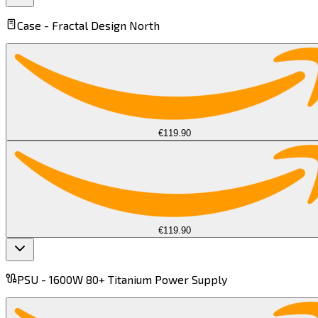
Case -
Fractal Design North​​​​‌ ‍ ​‍​‍‌‍ ‌ ​‍‌‍‍‌‌‍‌ ‌‍‍‌‌‍ ‍​‍​‍​ ‍‍​‍​‍‌ ​ ‌‍​‌‌‍ ‍‌‍‍‌‌ ‌​‌ ‍‌​‍ ‍‌‍‍‌‌‍ ​‍​‍​‍ ​​‍​‍‌‍‍​‌ ​‍‌‍‌‌‌‍‌‍​‍​‍​ ‍‍​‍​‍​‍ ‌‍​‌‌‍‌​‌‍ ‌‌‍‍‌‌‍ ‍​‍ ‌‍‍‌‌‍ ‍‌ ‌​‌‍‌‌‌‍ ‍‌ ‌​​‍ ‌‍‌‌‌‍‌​‌‍‍‌‌ ‌​​‍ ‌‍ ‌‌‍ ‌‍‌​‌‍‌‌​ ‌‌ ​​‌ ​‍‌‍‌‌‌ ​ ‌‍‌‌‌‍ ‍‌ ‌​‌‍​‌‌ ‌​‌‍‍‌‌‍ ‌‍ ‍​ ‍ ‌‍‍‌‌‍‌​​ ‌​ ‌​​ ‌‌​ ​ ​ ‌‌‌‍‌​‌‍‌​​ ​ ​ ‌‌​‍ ‌​ ‌‌‌‍‌​​ ‌‌​ ​‌​‍ ‌​ ‌​​ ‍‌​ ​‍‌‍​ ​‍ ‌​ ‍‌​ ‌‍‌‍​‍‌‍‌‌​‍ ‌‌‍‌​‌‍‌​‌‍‌‍‌‍​‍​ ​‌‌‍‌‍​ ‍‌‌‍​‍‌‍‌‍​ ‌​‌‍​ ‌‍‌‍​ ‍ ‌ ‌​‌ ‍‌‌ ​​‌‍‌‌​ ‌‌ ​​‌‍​ ‌‍​ ‌‍​‌‌ ​ ‌‍‌‌​ ‍ ‌ ​​‌‍​‌‌ ‌​‌‍‍​​ ‌‌‍ ‍‌‍​‌‌‍ ‌‌‍‌‌​ ‌‍​‍‌‍​‌‌ ​ ‌‍‌‌‌‌‌‌‌ ​‍‌‍ ​​ ‌​‍‌‌​ ​‍‌​‌‍‌‍​‌‌‍‌​‌‍ ‌‌‍‍‌‌‍ ‍​‍‌‍‌‍‍‌‌‍‌​​ ‌​ ‌​​ ‌‌​ ​ ​ ‌‌‌‍‌​‌‍‌​​ ​ ​ ‌‌​‍ ‌​ ‌‌‌‍‌​​ ‌‌​ ​‌​‍ ‌​ ‌​​ ‍‌​ ​‍‌‍​ ​‍ ‌​ ‍‌​ ‌‍‌‍​‍‌‍‌‌​‍ ‌‌‍‌​‌‍‌​‌‍‌‍‌‍​‍​ ​‌‌‍‌‍​ ‍‌‌‍​‍‌‍‌‍​ ‌​‌‍​ ‌‍‌‍​‍‌‍‌ ‌​‌ ‍‌‌ ​​‌‍‌‌​ ‌‌ ​​‌‍​ ‌‍​ ‌‍​‌‌ ​ ‌‍‌‌​‍‌‍‌ ​​‌‍​‌‌ ‌​‌‍‍​​ ‌‌‍ ‍‌‍​‌‌‍ ‌‌‍‌‌​‍‌‍‌ ​​‌‍‌‌‌ ​‍‌ ​ ‌ ​​‌‍‌‌‌‍​ ‌ ‌​‌‍‍‌‌ ‌‍‌‍‌‌​ ‌‌ ​​‌ ‌‌‌‍​‍‌‍ ​‌‍‍‌‌ ​ ‌‍‍​‌‍‌‌‌‍‌​​‍​‍‌ ‌
€119.90
€119.90
PSU -
1600W 80+ Titanium Power Supply​​​​‌ ‍ ​‍​‍‌‍ ‌ ​‍‌‍‍‌‌‍‌ ‌‍‍‌‌‍ ‍​‍​‍​ ‍‍​‍​‍‌ ​ ‌‍​‌‌‍ ‍‌‍‍‌‌ ‌​‌ ‍‌​‍ ‍‌‍‍‌‌‍ ​‍​‍​‍ ​​‍​‍‌‍‍​‌ ​‍‌‍‌‌‌‍‌‍​‍​‍​ ‍‍​‍​‍​‍ ‌‍​‌‌‍‌​‌‍ ‌‌‍‍‌‌‍ ‍​‍ ‌‍‍‌‌‍ ‍‌ ‌​‌‍‌‌‌‍ ‍‌ ‌​​‍ ‌‍‌‌‌‍‌​‌‍‍‌‌ ‌​​‍ ‌‍ ‌‌‍ ‌‍‌​‌‍‌‌​ ‌‌ ​​‌ ​‍‌‍‌‌‌ ​ ‌‍‌‌‌‍ ‍‌ ‌​‌‍​‌‌ ‌​‌‍‍‌‌‍ ‌‍ ‍​ ‍ ‌‍‍‌‌‍‌​​ ‌‌‍‌​​ ​‌​ ‍​​ ​ ​ ‍​​ ​‌‌‍​‍​ ‌​​‍ ‌​ ‌​‌‍‌​​ ​​​ ‍​​‍ ‌​ ‌​​ ‌ ​ ​ ​ ‌ ​‍ ‌​ ‍‌​ ‌​‌‍‌‍‌‍‌​​‍ ‌‌‍‌‍​ ‌​​ ​​‌‍‌‌​ ​‍​ ​ ​ ​‌​ ‌‌‌‍‌‌‌‍​ ​ ​‍‌‍‌‌​ ‍ ‌ ‌​‌ ‍‌‌ ​​‌‍‌‌​ ‌‌‌​​‌‌​ ‌‌‌‌​ ‍ ‌ ​​‌‍​‌‌ ‌​‌‍‍​​ ‌‌‍ ‍‌‍​‌‌‍ ‌‌‍‌‌​ ‌‍​‍‌‍​‌‌ ​ ‌‍‌‌‌‌‌‌‌ ​‍‌‍ ​​ ‌​‍‌‌​ ​‍‌​‌‍‌‍​‌‌‍‌​‌‍ ‌‌‍‍‌‌‍ ‍​‍‌‍‌‍‍‌‌‍‌​​ ‌‌‍‌​​ ​‌​ ‍​​ ​ ​ ‍​​ ​‌‌‍​‍​ ‌​​‍ ‌​ ‌​‌‍‌​​ ​​​ ‍​​‍ ‌​ ‌​​ ‌ ​ ​ ​ ‌ ​‍ ‌​ ‍‌​ ‌​‌‍‌‍‌‍‌​​‍ ‌‌‍‌‍​ ‌​​ ​​‌‍‌‌​ ​‍​ ​ ​ ​‌​ ‌‌‌‍‌‌‌‍​ ​ ​‍‌‍‌‌​‍‌‍‌ ‌​‌ ‍‌‌ ​​‌‍‌‌​ ‌‌‌​​‌‌​ ‌‌‌‌​‍‌‍‌ ​​‌‍​‌‌ ‌​‌‍‍​​ ‌‌‍ ‍‌‍​‌‌‍ ‌‌‍‌‌​‍‌‍‌ ​​‌‍‌‌‌ ​‍‌ ​ ‌ ​​‌‍‌‌‌‍​ ‌ ‌​‌‍‍‌‌ ‌‍‌‍‌‌​ ‌‌ ​​‌ ‌‌‌‍​‍‌‍ ​‌‍‍‌‌ ​ ‌‍‍​‌‍‌‌‌‍‌​​‍​‍‌ ‌