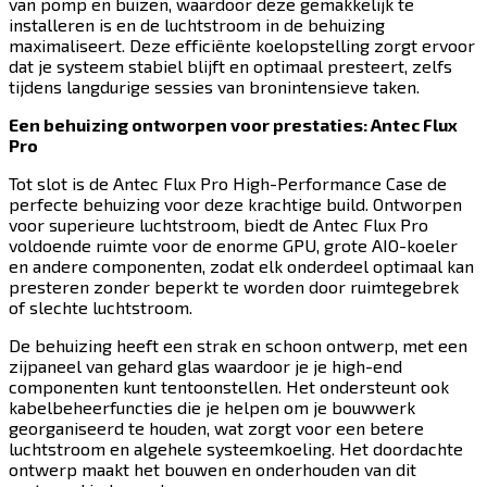
van pomp en buizen, waardoor deze gemakkelijk te
installeren is en de luchtstroom in de behuizing
maximaliseert. Deze efficiënte koelopstelling zorgt ervoor
dat je systeem stabiel blijft en optimaal presteert, zelfs
tijdens langdurige sessies van bronintensieve taken.​​​​‌ ‍ ​‍​‍‌‍ ‌ ​‍‌‍‍‌‌‍‌ ‌‍‍‌‌‍ ‍​‍​‍​ ‍‍​‍​‍‌ ​ ‌‍​‌‌‍ ‍‌‍‍‌‌ ‌​‌ ‍‌​‍ ‍‌‍‍‌‌‍ ​‍​‍​‍ ​​‍​‍‌‍‍​‌ ​‍‌‍‌‌‌‍‌‍​‍​‍​ ‍‍​‍​‍​‍ ‌‍​‌‌‍‌​‌‍ ‌‌‍‍‌‌‍ ‍​‍ ‌‍‍‌‌‍ ‍‌ ‌​‌‍‌‌‌‍ ‍‌ ‌​​‍ ‌‍‌‌‌‍‌​‌‍‍‌‌ ‌​​‍ ‌‍ ‌‌‍ ‌‍‌​‌‍‌‌​ ‌‌ ​​‌ ​‍‌‍‌‌‌ ​ ‌‍‌‌‌‍ ‍‌ ‌​‌‍​‌‌ ‌​‌‍‍‌‌‍ ‌‍ ‍​ ‍ ‌‍‍‌‌‍‌​​ ‌​ ‍​​ ‌​​ ‍​‌‍​ ​ ​ ​ ‌‌‌‍​‌‌‍‌‌​‍ ‌​ ‍​​ ​ ​ ‍‌‌‍​‌​‍ ‌​ ‌​​ ‍‌‌‍​‌​ ‌‌​‍ ‌​ ‍‌‌‍‌‍​ ​ ‌‍‌‍​‍ ‌​ ‍​‌‍​‍​ ‌​‌‍​‌‌‍‌‍​ ​​​ ‌ ​ ‍‌​ ‌‌​ ​​​ ‍‌​ ‌ ​ ‍ ‌ ‌​‌ ‍‌‌ ​​‌‍‌‌​ ‌‌‍​‍‌ ‌‌‌‍‍‌‌‍ ​‌‍‌​​ ‍ ‌ ​​‌‍​‌‌ ‌​‌‍‍​​ ‌‌‍‍‌​ ​‌​ ‍​‌‍ ‍‌‌ ‌‍ ​‌‍ ‌‍ ‍‌‍‌ ‌‌ ‌‍‌​‌‍‌‌‌ ​ ‌‍​ ​‍‌‌​ ‌‌‌​​‍‌‌ ‌‍‍ ‌‍‌‌‌ ‍‌​‍‌‌​ ​ ‌​‌​​‍‌‌​ ​ ‌​‌​​‍‌‌​ ​‍​ ​‍‌‍ ‍‌‍ ​​‍‌‌​ ​‍​ ​‍​‍‌‌​ ‌‌‌​‌​​‍ ‍‌ ‌‍‌‍​‌‌‍ ​‌ ‌‌‌‍‌‌​‍‌‌​ ‌‌‌​​‍‌‌ ‌‍‍ ‌‍‌‌‌ ‍‌​‍‌‌​ ​ ‌​‌​​‍‌‌​ ​ ‌​‌​​‍‌‌​ ​‍​ ​‍​ ​‌‌‍‌‍​ ​ ‌‍‌‍‌‍‌‍‌‍‌​​ ‌ ‌‍‌‍‌‍​‍‌‍‌​‌‍‌‍​ ‌‌​‍‌‌​ ​‍​ ​‍​‍‌‌​ ‌‌‌​‌​​‍ ‍‌‍​ ‌‍‍​‌‍‍‌‌‍ ​‌‍‌​‌ ​‍‌‍‌‌‌‍ ‍​‍‌‌​ ‌‌‌​​‍‌‌ ‌‍‍ ‌‍‌‌‌ ‍‌​‍‌‌​ ​ ‌​‌​​‍‌‌​ ​ ‌​‌​​‍‌‌​ ​‍​ ​‍​ ‌‍‌‍‌‌‌‍​ ‌‍‌​​ ‌ ‌‍​‌​ ‍‌‌‍‌‌‌‍‌‌‌‍​‌​ ‍​‌‍​‌​‍‌‌​ ​‍​ ​‍​‍‌‌​ ‌‌‌​‌​​‍ ‍‌ ‌​‌‍‌‌‌ ‍​‌ ‌​​ ‌‍​‍‌‍​‌‌ ​ ‌‍‌‌‌‌‌‌‌ ​‍‌‍ ​​ ‌​‍‌‌​ ​‍‌​‌‍‌‍​‌‌‍‌​‌‍ ‌‌‍‍‌‌‍ ‍​‍‌‍‌‍‍‌‌‍‌​​ ‌​ ‍​​ ‌​​ ‍​‌‍​ ​ ​ ​ ‌‌‌‍​‌‌‍‌‌​‍ ‌​ ‍​​ ​ ​ ‍‌‌‍​‌​‍ ‌​ ‌​​ ‍‌‌‍​‌​ ‌‌​‍ ‌​ ‍‌‌‍‌‍​ ​ ‌‍‌‍​‍ ‌​ ‍​‌‍​‍​ ‌​‌‍​‌‌‍‌‍​ ​​​ ‌ ​ ‍‌​ ‌‌​ ​​​ ‍‌​ ‌ ​‍‌‍‌ ‌​‌ ‍‌‌ ​​‌‍‌‌​ ‌‌‍​‍‌ ‌‌‌‍‍‌‌‍ ​‌‍‌​​‍‌‍‌ ​​‌‍​‌‌ ‌​‌‍‍​​ ‌‌‍‍‌​ ​‌​ ‍​‌‍ ‍‌‌ ‌‍ ​‌‍ ‌‍ ‍‌‍‌ ‌‌ ‌‍‌​‌‍‌‌‌ ​ ‌‍​ ​‍‌‌​ ‌‌‌​​‍‌‌ ‌‍‍ ‌‍‌‌‌ ‍‌​‍‌‌​ ​ ‌​‌​​‍‌‌​ ​ ‌​‌​​‍‌‌​ ​‍​ ​‍‌‍ ‍‌‍ ​​‍‌‌​ ​‍​ ​‍​‍‌‌​ ‌‌‌​‌​​‍ ‍‌ ‌‍‌‍​‌‌‍ ​‌ ‌‌‌‍‌‌​‍‌‌​ ‌‌‌​​‍‌‌ ‌‍‍ ‌‍‌‌‌ ‍‌​‍‌‌​ ​ ‌​‌​​‍‌‌​ ​ ‌​‌​​‍‌‌​ ​‍​ ​‍​ ​‌‌‍‌‍​ ​ ‌‍‌‍‌‍‌‍‌‍‌​​ ‌ ‌‍‌‍‌‍​‍‌‍‌​‌‍‌‍​ ‌‌​‍‌‌​ ​‍​ ​‍​‍‌‌​ ‌‌‌​‌​​‍ ‍‌‍​ ‌‍‍​‌‍‍‌‌‍ ​‌‍‌​‌ ​‍‌‍‌‌‌‍ ‍​‍‌‌​ ‌‌‌​​‍‌‌ ‌‍‍ ‌‍‌‌‌ ‍‌​‍‌‌​ ​ ‌​‌​​‍‌‌​ ​ ‌​‌​​‍‌‌​ ​‍​ ​‍​ ‌‍‌‍‌‌‌‍​ ‌‍‌​​ ‌ ‌‍​‌​ ‍‌‌‍‌‌‌‍‌‌‌‍​‌​ ‍​‌‍​‌​‍‌‌​ ​‍​ ​‍​‍‌‌​ ‌‌‌​‌​​‍ ‍‌ ‌​‌‍‌‌‌ ‍​‌ ‌​​‍‌‍‌ ​​‌‍‌‌‌ ​‍‌ ​ ‌ ​​‌‍‌‌‌‍​ ‌ ‌​‌‍‍‌‌ ‌‍‌‍‌‌​ ‌‌ ​​‌ ‌‌‌‍​‍‌‍ ​‌‍‍‌‌ ​ ‌‍‍​‌‍‌‌‌‍‌​​‍​‍‌ ‌
Een behuizing ontworpen voor prestaties: Antec Flux
Pro​​​​‌ ‍ ​‍​‍‌‍ ‌ ​‍‌‍‍‌‌‍‌ ‌‍‍‌‌‍ ‍​‍​‍​ ‍‍​‍​‍‌ ​ ‌‍​‌‌‍ ‍‌‍‍‌‌ ‌​‌ ‍‌​‍ ‍‌‍‍‌‌‍ ​‍​‍​‍ ​​‍​‍‌‍‍​‌ ​‍‌‍‌‌‌‍‌‍​‍​‍​ ‍‍​‍​‍​‍ ‌‍​‌‌‍‌​‌‍ ‌‌‍‍‌‌‍ ‍​‍ ‌‍‍‌‌‍ ‍‌ ‌​‌‍‌‌‌‍ ‍‌ ‌​​‍ ‌‍‌‌‌‍‌​‌‍‍‌‌ ‌​​‍ ‌‍ ‌‌‍ ‌‍‌​‌‍‌‌​ ‌‌ ​​‌ ​‍‌‍‌‌‌ ​ ‌‍‌‌‌‍ ‍‌ ‌​‌‍​‌‌ ‌​‌‍‍‌‌‍ ‌‍ ‍​ ‍ ‌‍‍‌‌‍‌​​ ‌​ ‍​​ ‌​​ ‍​‌‍​ ​ ​ ​ ‌‌‌‍​‌‌‍‌‌​‍ ‌​ ‍​​ ​ ​ ‍‌‌‍​‌​‍ ‌​ ‌​​ ‍‌‌‍​‌​ ‌‌​‍ ‌​ ‍‌‌‍‌‍​ ​ ‌‍‌‍​‍ ‌​ ‍​‌‍​‍​ ‌​‌‍​‌‌‍‌‍​ ​​​ ‌ ​ ‍‌​ ‌‌​ ​​​ ‍‌​ ‌ ​ ‍ ‌ ‌​‌ ‍‌‌ ​​‌‍‌‌​ ‌‌‍​‍‌ ‌‌‌‍‍‌‌‍ ​‌‍‌​​ ‍ ‌ ​​‌‍​‌‌ ‌​‌‍‍​​ ‌‌‍‍‌​ ​‌​ ‍​‌‍ ‍‌‌ ‌‍ ​‌‍ ‌‍ ‍‌‍‌ ‌‌ ‌‍‌​‌‍‌‌‌ ​ ‌‍​ ​‍‌‌​ ‌‌‌​​‍‌‌ ‌‍‍ ‌‍‌‌‌ ‍‌​‍‌‌​ ​ ‌​‌​​‍‌‌​ ​ ‌​‌​​‍‌‌​ ​‍​ ​‍‌‍ ‍‌‍ ​​‍‌‌​ ​‍​ ​‍​‍‌‌​ ‌‌‌​‌​​‍ ‍‌ ‌‍‌‍​‌‌‍ ​‌ ‌‌‌‍‌‌​‍‌‌​ ‌‌‌​​‍‌‌ ‌‍‍ ‌‍‌‌‌ ‍‌​‍‌‌​ ​ ‌​‌​​‍‌‌​ ​ ‌​‌​​‍‌‌​ ​‍​ ​‍‌‍‌‍​ ‍​​ ‌ ‌‍‌‌​ ​ ​ ‌ ‌‍‌‌​ ‌‌‌‍‌‌​ ​‍‌‍​ ‌‍​‌​‍‌‌​ ​‍​ ​‍​‍‌‌​ ‌‌‌​‌​​‍ ‍‌‍​ ‌‍‍​‌‍‍‌‌‍ ​‌‍‌​‌ ​‍‌‍‌‌‌‍ ‍​‍‌‌​ ‌‌‌​​‍‌‌ ‌‍‍ ‌‍‌‌‌ ‍‌​‍‌‌​ ​ ‌​‌​​‍‌‌​ ​ ‌​‌​​‍‌‌​ ​‍​ ​‍​ ​‌​ ​‌​ ‌‍‌‍​‌‌‍‌‍‌‍​‌‌‍‌​‌‍‌‍​ ​‍‌‍​‌​ ‌‍‌‍‌​​‍‌‌​ ​‍​ ​‍​‍‌‌​ ‌‌‌​‌​​‍ ‍‌ ‌​‌‍‌‌‌ ‍​‌ ‌​​ ‌‍​‍‌‍​‌‌ ​ ‌‍‌‌‌‌‌‌‌ ​‍‌‍ ​​ ‌​‍‌‌​ ​‍‌​‌‍‌‍​‌‌‍‌​‌‍ ‌‌‍‍‌‌‍ ‍​‍‌‍‌‍‍‌‌‍‌​​ ‌​ ‍​​ ‌​​ ‍​‌‍​ ​ ​ ​ ‌‌‌‍​‌‌‍‌‌​‍ ‌​ ‍​​ ​ ​ ‍‌‌‍​‌​‍ ‌​ ‌​​ ‍‌‌‍​‌​ ‌‌​‍ ‌​ ‍‌‌‍‌‍​ ​ ‌‍‌‍​‍ ‌​ ‍​‌‍​‍​ ‌​‌‍​‌‌‍‌‍​ ​​​ ‌ ​ ‍‌​ ‌‌​ ​​​ ‍‌​ ‌ ​‍‌‍‌ ‌​‌ ‍‌‌ ​​‌‍‌‌​ ‌‌‍​‍‌ ‌‌‌‍‍‌‌‍ ​‌‍‌​​‍‌‍‌ ​​‌‍​‌‌ ‌​‌‍‍​​ ‌‌‍‍‌​ ​‌​ ‍​‌‍ ‍‌‌ ‌‍ ​‌‍ ‌‍ ‍‌‍‌ ‌‌ ‌‍‌​‌‍‌‌‌ ​ ‌‍​ ​‍‌‌​ ‌‌‌​​‍‌‌ ‌‍‍ ‌‍‌‌‌ ‍‌​‍‌‌​ ​ ‌​‌​​‍‌‌​ ​ ‌​‌​​‍‌‌​ ​‍​ ​‍‌‍ ‍‌‍ ​​‍‌‌​ ​‍​ ​‍​‍‌‌​ ‌‌‌​‌​​‍ ‍‌ ‌‍‌‍​‌‌‍ ​‌ ‌‌‌‍‌‌​‍‌‌​ ‌‌‌​​‍‌‌ ‌‍‍ ‌‍‌‌‌ ‍‌​‍‌‌​ ​ ‌​‌​​‍‌‌​ ​ ‌​‌​​‍‌‌​ ​‍​ ​‍‌‍‌‍​ ‍​​ ‌ ‌‍‌‌​ ​ ​ ‌ ‌‍‌‌​ ‌‌‌‍‌‌​ ​‍‌‍​ ‌‍​‌​‍‌‌​ ​‍​ ​‍​‍‌‌​ ‌‌‌​‌​​‍ ‍‌‍​ ‌‍‍​‌‍‍‌‌‍ ​‌‍‌​‌ ​‍‌‍‌‌‌‍ ‍​‍‌‌​ ‌‌‌​​‍‌‌ ‌‍‍ ‌‍‌‌‌ ‍‌​‍‌‌​ ​ ‌​‌​​‍‌‌​ ​ ‌​‌​​‍‌‌​ ​‍​ ​‍​ ​‌​ ​‌​ ‌‍‌‍​‌‌‍‌‍‌‍​‌‌‍‌​‌‍‌‍​ ​‍‌‍​‌​ ‌‍‌‍‌​​‍‌‌​ ​‍​ ​‍​‍‌‌​ ‌‌‌​‌​​‍ ‍‌ ‌​‌‍‌‌‌ ‍​‌ ‌​​‍‌‍‌ ​​‌‍‌‌‌ ​‍‌ ​ ‌ ​​‌‍‌‌‌‍​ ‌ ‌​‌‍‍‌‌ ‌‍‌‍‌‌​ ‌‌ ​​‌ ‌‌‌‍​‍‌‍ ​‌‍‍‌‌ ​ ‌‍‍​‌‍‌‌‌‍‌​​‍​‍‌ ‌
Tot slot is de Antec Flux Pro High-Performance Case de
perfecte behuizing voor deze krachtige build. Ontworpen
voor superieure luchtstroom, biedt de Antec Flux Pro
voldoende ruimte voor de enorme GPU, grote AIO-koeler
en andere componenten, zodat elk onderdeel optimaal kan
presteren zonder beperkt te worden door ruimtegebrek
of slechte luchtstroom.​​​​‌ ‍ ​‍​‍‌‍ ‌ ​‍‌‍‍‌‌‍‌ ‌‍‍‌‌‍ ‍​‍​‍​ ‍‍​‍​‍‌ ​ ‌‍​‌‌‍ ‍‌‍‍‌‌ ‌​‌ ‍‌​‍ ‍‌‍‍‌‌‍ ​‍​‍​‍ ​​‍​‍‌‍‍​‌ ​‍‌‍‌‌‌‍‌‍​‍​‍​ ‍‍​‍​‍​‍ ‌‍​‌‌‍‌​‌‍ ‌‌‍‍‌‌‍ ‍​‍ ‌‍‍‌‌‍ ‍‌ ‌​‌‍‌‌‌‍ ‍‌ ‌​​‍ ‌‍‌‌‌‍‌​‌‍‍‌‌ ‌​​‍ ‌‍ ‌‌‍ ‌‍‌​‌‍‌‌​ ‌‌ ​​‌ ​‍‌‍‌‌‌ ​ ‌‍‌‌‌‍ ‍‌ ‌​‌‍​‌‌ ‌​‌‍‍‌‌‍ ‌‍ ‍​ ‍ ‌‍‍‌‌‍‌​​ ‌​ ‍​​ ‌​​ ‍​‌‍​ ​ ​ ​ ‌‌‌‍​‌‌‍‌‌​‍ ‌​ ‍​​ ​ ​ ‍‌‌‍​‌​‍ ‌​ ‌​​ ‍‌‌‍​‌​ ‌‌​‍ ‌​ ‍‌‌‍‌‍​ ​ ‌‍‌‍​‍ ‌​ ‍​‌‍​‍​ ‌​‌‍​‌‌‍‌‍​ ​​​ ‌ ​ ‍‌​ ‌‌​ ​​​ ‍‌​ ‌ ​ ‍ ‌ ‌​‌ ‍‌‌ ​​‌‍‌‌​ ‌‌‍​‍‌ ‌‌‌‍‍‌‌‍ ​‌‍‌​​ ‍ ‌ ​​‌‍​‌‌ ‌​‌‍‍​​ ‌‌‍‍‌​ ​‌​ ‍​‌‍ ‍‌‌ ‌‍ ​‌‍ ‌‍ ‍‌‍‌ ‌‌ ‌‍‌​‌‍‌‌‌ ​ ‌‍​ ​‍‌‌​ ‌‌‌​​‍‌‌ ‌‍‍ ‌‍‌‌‌ ‍‌​‍‌‌​ ​ ‌​‌​​‍‌‌​ ​ ‌​‌​​‍‌‌​ ​‍​ ​‍‌‍ ‍‌‍ ​​‍‌‌​ ​‍​ ​‍​‍‌‌​ ‌‌‌​‌​​‍ ‍‌ ‌‍‌‍​‌‌‍ ​‌ ‌‌‌‍‌‌​‍‌‌​ ‌‌‌​​‍‌‌ ‌‍‍ ‌‍‌‌‌ ‍‌​‍‌‌​ ​ ‌​‌​​‍‌‌​ ​ ‌​‌​​‍‌‌​ ​‍​ ​‍‌‍‌‍‌‍‌‌​ ​ ​ ​‌​ ​‌‌‍​‌‌‍‌‌‌‍‌‌​ ‌ ​ ​‌​ ‍‌​ ​‌​‍‌‌​ ​‍​ ​‍​‍‌‌​ ‌‌‌​‌​​‍ ‍‌‍​ ‌‍‍​‌‍‍‌‌‍ ​‌‍‌​‌ ​‍‌‍‌‌‌‍ ‍​‍‌‌​ ‌‌‌​​‍‌‌ ‌‍‍ ‌‍‌‌‌ ‍‌​‍‌‌​ ​ ‌​‌​​‍‌‌​ ​ ‌​‌​​‍‌‌​ ​‍​ ​‍‌‍‌​‌‍​‍‌‍​ ‌‍​‍​ ‌​​ ‌ ​ ‍‌​ ‍​‌‍​‌​ ​‍​ ​​‌‍​ ​‍‌‌​ ​‍​ ​‍​‍‌‌​ ‌‌‌​‌​​‍ ‍‌ ‌​‌‍‌‌‌ ‍​‌ ‌​​ ‌‍​‍‌‍​‌‌ ​ ‌‍‌‌‌‌‌‌‌ ​‍‌‍ ​​ ‌​‍‌‌​ ​‍‌​‌‍‌‍​‌‌‍‌​‌‍ ‌‌‍‍‌‌‍ ‍​‍‌‍‌‍‍‌‌‍‌​​ ‌​ ‍​​ ‌​​ ‍​‌‍​ ​ ​ ​ ‌‌‌‍​‌‌‍‌‌​‍ ‌​ ‍​​ ​ ​ ‍‌‌‍​‌​‍ ‌​ ‌​​ ‍‌‌‍​‌​ ‌‌​‍ ‌​ ‍‌‌‍‌‍​ ​ ‌‍‌‍​‍ ‌​ ‍​‌‍​‍​ ‌​‌‍​‌‌‍‌‍​ ​​​ ‌ ​ ‍‌​ ‌‌​ ​​​ ‍‌​ ‌ ​‍‌‍‌ ‌​‌ ‍‌‌ ​​‌‍‌‌​ ‌‌‍​‍‌ ‌‌‌‍‍‌‌‍ ​‌‍‌​​‍‌‍‌ ​​‌‍​‌‌ ‌​‌‍‍​​ ‌‌‍‍‌​ ​‌​ ‍​‌‍ ‍‌‌ ‌‍ ​‌‍ ‌‍ ‍‌‍‌ ‌‌ ‌‍‌​‌‍‌‌‌ ​ ‌‍​ ​‍‌‌​ ‌‌‌​​‍‌‌ ‌‍‍ ‌‍‌‌‌ ‍‌​‍‌‌​ ​ ‌​‌​​‍‌‌​ ​ ‌​‌​​‍‌‌​ ​‍​ ​‍‌‍ ‍‌‍ ​​‍‌‌​ ​‍​ ​‍​‍‌‌​ ‌‌‌​‌​​‍ ‍‌ ‌‍‌‍​‌‌‍ ​‌ ‌‌‌‍‌‌​‍‌‌​ ‌‌‌​​‍‌‌ ‌‍‍ ‌‍‌‌‌ ‍‌​‍‌‌​ ​ ‌​‌​​‍‌‌​ ​ ‌​‌​​‍‌‌​ ​‍​ ​‍‌‍‌‍‌‍‌‌​ ​ ​ ​‌​ ​‌‌‍​‌‌‍‌‌‌‍‌‌​ ‌ ​ ​‌​ ‍‌​ ​‌​‍‌‌​ ​‍​ ​‍​‍‌‌​ ‌‌‌​‌​​‍ ‍‌‍​ ‌‍‍​‌‍‍‌‌‍ ​‌‍‌​‌ ​‍‌‍‌‌‌‍ ‍​‍‌‌​ ‌‌‌​​‍‌‌ ‌‍‍ ‌‍‌‌‌ ‍‌​‍‌‌​ ​ ‌​‌​​‍‌‌​ ​ ‌​‌​​‍‌‌​ ​‍​ ​‍‌‍‌​‌‍​‍‌‍​ ‌‍​‍​ ‌​​ ‌ ​ ‍‌​ ‍​‌‍​‌​ ​‍​ ​​‌‍​ ​‍‌‌​ ​‍​ ​‍​‍‌‌​ ‌‌‌​‌​​‍ ‍‌ ‌​‌‍‌‌‌ ‍​‌ ‌​​‍‌‍‌ ​​‌‍‌‌‌ ​‍‌ ​ ‌ ​​‌‍‌‌‌‍​ ‌ ‌​‌‍‍‌‌ ‌‍‌‍‌‌​ ‌‌ ​​‌ ‌‌‌‍​‍‌‍ ​‌‍‍‌‌ ​ ‌‍‍​‌‍‌‌‌‍‌​​‍​‍‌ ‌
De behuizing heeft een strak en schoon ontwerp, met een
zijpaneel van gehard glas waardoor je je high-end
componenten kunt tentoonstellen. Het ondersteunt ook
kabelbeheerfuncties die je helpen om je bouwwerk
georganiseerd te houden, wat zorgt voor een betere
luchtstroom en algehele systeemkoeling. Het doordachte
ontwerp maakt het bouwen en onderhouden van dit