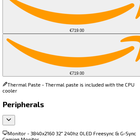
€719.00
€719.00
Thermal Paste -
Thermal paste is included with the CPU
cooler
Peripherals
Monitor -
3840x2160 32" 240hz OLED Freesync & G-Sync
Gaming Monitor​​​​‌ ‍ ​‍​‍‌‍ ‌ ​‍‌‍‍‌‌‍‌ ‌‍‍‌‌‍ ‍​‍​‍​ ‍‍​‍​‍‌ ​ ‌‍​‌‌‍ ‍‌‍‍‌‌ ‌​‌ ‍‌​‍ ‍‌‍‍‌‌‍ ​‍​‍​‍ ​​‍​‍‌‍‍​‌ ​‍‌‍‌‌‌‍‌‍​‍​‍​ ‍‍​‍​‍​‍ ‌‍​‌‌‍‌​‌‍ ‌‌‍‍‌‌‍ ‍​‍ ‌‍‍‌‌‍ ‍‌ ‌​‌‍‌‌‌‍ ‍‌ ‌​​‍ ‌‍‌‌‌‍‌​‌‍‍‌‌ ‌​​‍ ‌‍ ‌‌‍ ‌‍‌​‌‍‌‌​ ‌‌ ​​‌ ​‍‌‍‌‌‌ ​ ‌‍‌‌‌‍ ‍‌ ‌​‌‍​‌‌ ‌​‌‍‍‌‌‍ ‌‍ ‍​ ‍ ‌‍‍‌‌‍‌​​ ‌​ ​‍‌‍‌‍​ ‌​​ ‍​​ ​​​ ‌‌​ ‌‍‌‍​‍​‍ ‌​ ​ ​ ​‌‌‍‌‌​ ​​​‍ ‌​ ‌​‌‍​ ​ ‍‌​ ‌ ​‍ ‌‌‍​‌‌‍​‌​ ‌ ‌‍‌‍​‍ ‌‌‍​‍‌‍​‍​ ‌‌​ ‌​​ ​​‌‍​‌​ ​‌​ ‍​‌‍​‌​ ‍‌​ ‌‌‌‍‌‍​ ‍ ‌ ‌​‌ ‍‌‌ ​​‌‍‌‌​ ‌‌‍ ‌‌‍ ‌‍ ‍‌‍‍‌‌ ‌​‌‍ ‌ ​‍​ ‍ ‌ ​​‌‍​‌‌ ‌​‌‍‍​​ ‌‌‍ ‍‌‍​‌‌‍ ‌‌‍‌‌​ ‌‍​‍‌‍​‌‌ ​ ‌‍‌‌‌‌‌‌‌ ​‍‌‍ ​​ ‌​‍‌‌​ ​‍‌​‌‍‌‍​‌‌‍‌​‌‍ ‌‌‍‍‌‌‍ ‍​‍‌‍‌‍‍‌‌‍‌​​ ‌​ ​‍‌‍‌‍​ ‌​​ ‍​​ ​​​ ‌‌​ ‌‍‌‍​‍​‍ ‌​ ​ ​ ​‌‌‍‌‌​ ​​​‍ ‌​ ‌​‌‍​ ​ ‍‌​ ‌ ​‍ ‌‌‍​‌‌‍​‌​ ‌ ‌‍‌‍​‍ ‌‌‍​‍‌‍​‍​ ‌‌​ ‌​​ ​​‌‍​‌​ ​‌​ ‍​‌‍​‌​ ‍‌​ ‌‌‌‍‌‍​‍‌‍‌ ‌​‌ ‍‌‌ ​​‌‍‌‌​ ‌‌‍ ‌‌‍ ‌‍ ‍‌‍‍‌‌ ‌​‌‍ ‌ ​‍​‍‌‍‌ ​​‌‍​‌‌ ‌​‌‍‍​​ ‌‌‍ ‍‌‍​‌‌‍ ‌‌‍‌‌​‍‌‍‌ ​​‌‍‌‌‌ ​‍‌ ​ ‌ ​​‌‍‌‌‌‍​ ‌ ‌​‌‍‍‌‌ ‌‍‌‍‌‌​ ‌‌ ​​‌ ‌‌‌‍​‍‌‍ ​‌‍‍‌‌ ​ ‌‍‍​‌‍‌‌‌‍‌​​‍​‍‌ ‌