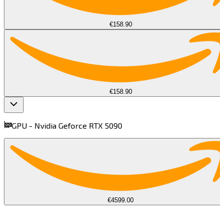
€158.90
€158.90
GPU -
Nvidia Geforce RTX 5090​​​​‌ ‍ ​‍​‍‌‍ ‌ ​‍‌‍‍‌‌‍‌ ‌‍‍‌‌‍ ‍​‍​‍​ ‍‍​‍​‍‌ ​ ‌‍​‌‌‍ ‍‌‍‍‌‌ ‌​‌ ‍‌​‍ ‍‌‍‍‌‌‍ ​‍​‍​‍ ​​‍​‍‌‍‍​‌ ​‍‌‍‌‌‌‍‌‍​‍​‍​ ‍‍​‍​‍​‍ ‌‍​‌‌‍‌​‌‍ ‌‌‍‍‌‌‍ ‍​‍ ‌‍‍‌‌‍ ‍‌ ‌​‌‍‌‌‌‍ ‍‌ ‌​​‍ ‌‍‌‌‌‍‌​‌‍‍‌‌ ‌​​‍ ‌‍ ‌‌‍ ‌‍‌​‌‍‌‌​ ‌‌ ​​‌ ​‍‌‍‌‌‌ ​ ‌‍‌‌‌‍ ‍‌ ‌​‌‍​‌‌ ‌​‌‍‍‌‌‍ ‌‍ ‍​ ‍ ‌‍‍‌‌‍‌​​ ‌​ ​​​ ‌‌‌‍‌‌‌‍‌​‌‍​ ​ ​​​ ​‌​ ‌‌​‍ ‌​ ​ ​ ‌‌​ ​‌​ ​ ​‍ ‌​ ‌​‌‍​‍​ ​‌​ ‌‌​‍ ‌​ ‍​​ ​ ​ ‌ ‌‍​‍​‍ ‌​ ​‌​ ​‍​ ‌​​ ‌​‌‍​‌​ ​ ‌‍​ ‌‍​‍‌‍​‌‌‍‌​​ ‌​​ ​‍​ ‍ ‌ ‌​‌ ‍‌‌ ​​‌‍‌‌​ ‌‌‍‌ ‌ ​​‌ ‌‌​ ‍ ‌ ​​‌‍​‌‌ ‌​‌‍‍​​ ‌‌‍ ‍‌‍​‌‌‍ ‌‌‍‌‌​ ‌‍​‍‌‍​‌‌ ​ ‌‍‌‌‌‌‌‌‌ ​‍‌‍ ​​ ‌​‍‌‌​ ​‍‌​‌‍‌‍​‌‌‍‌​‌‍ ‌‌‍‍‌‌‍ ‍​‍‌‍‌‍‍‌‌‍‌​​ ‌​ ​​​ ‌‌‌‍‌‌‌‍‌​‌‍​ ​ ​​​ ​‌​ ‌‌​‍ ‌​ ​ ​ ‌‌​ ​‌​ ​ ​‍ ‌​ ‌​‌‍​‍​ ​‌​ ‌‌​‍ ‌​ ‍​​ ​ ​ ‌ ‌‍​‍​‍ ‌​ ​‌​ ​‍​ ‌​​ ‌​‌‍​‌​ ​ ‌‍​ ‌‍​‍‌‍​‌‌‍‌​​ ‌​​ ​‍​‍‌‍‌ ‌​‌ ‍‌‌ ​​‌‍‌‌​ ‌‌‍‌ ‌ ​​‌ ‌‌​‍‌‍‌ ​​‌‍​‌‌ ‌​‌‍‍​​ ‌‌‍ ‍‌‍​‌‌‍ ‌‌‍‌‌​‍‌‍‌ ​​‌‍‌‌‌ ​‍‌ ​ ‌ ​​‌‍‌‌‌‍​ ‌ ‌​‌‍‍‌‌ ‌‍‌‍‌‌​ ‌‌ ​​‌ ‌‌‌‍​‍‌‍ ​‌‍‍‌‌ ​ ‌‍‍​‌‍‌‌‌‍‌​​‍​‍‌ ‌
find more on
cpus.gg
€4599.00