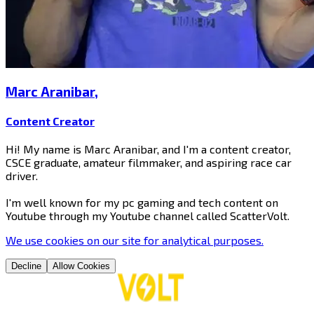
Marc Aranibar​​​​‌ ‍ ​‍​‍‌‍ ‌ ​‍‌‍‍‌‌‍‌ ‌‍‍‌‌‍ ‍​‍​‍​ ‍‍​‍​‍‌ ​ ‌‍​‌‌‍ ‍‌‍‍‌‌ ‌​‌ ‍‌​‍ ‍‌‍‍‌‌‍ ​‍​‍​‍ ​​‍​‍‌‍‍​‌ ​‍‌‍‌‌‌‍‌‍​‍​‍​ ‍‍​‍​‍​‍ ‌‍​‌‌‍‌​‌‍ ‌‌‍‍‌‌‍ ‍​‍ ‌‍‍‌‌‍ ‍‌ ‌​‌‍‌‌‌‍ ‍‌ ‌​​‍ ‌‍‌‌‌‍‌​‌‍‍‌‌ ‌​​‍ ‌‍ ‌‌‍ ‌‍‌​‌‍‌‌​ ‌‌ ​​‌ ​‍‌‍‌‌‌ ​ ‌‍‌‌‌‍ ‍‌ ‌​‌‍​‌‌ ‌​‌‍‍‌‌‍ ‌‍ ‍​ ‍ ‌‍‍‌‌‍‌​​ ‌‌‍‌​​ ‌ ​ ‍​​ ‌​‌‍​‌​ ​ ‌‍‌‍​ ​‍​‍ ‌‌‍​‌​ ‌‌‌‍​ ​ ​​​‍ ‌​ ‌​​ ​‌‌‍​‍​ ​‌​‍ ‌​ ‍‌​ ​​​ ‌‍‌‍​‍​‍ ‌‌‍​ ‌‍‌​‌‍​‍​ ‌‍‌‍​‍​ ‌ ​ ‌‌‌‍‌‍​ ‌ ‌‍​‌​ ​ ​ ‌ ​ ‍ ‌ ‌​‌ ‍‌‌ ​​‌‍‌‌​ ‌‌‍​‌‌ ‌‌‌ ‌​‌‍‍​‌‍ ‌ ​‍​ ‍ ‌ ​​‌‍​‌‌ ‌​‌‍‍​​ ‌‌‍ ‍‌‍​‌‌‍ ‌‌‍‌‌​ ‌‍​‍‌‍​‌‌ ​ ‌‍‌‌‌‌‌‌‌ ​‍‌‍ ​​ ‌​‍‌‌​ ​‍‌​‌‍‌‍​‌‌‍‌​‌‍ ‌‌‍‍‌‌‍ ‍​‍‌‍‌‍‍‌‌‍‌​​ ‌‌‍‌​​ ‌ ​ ‍​​ ‌​‌‍​‌​ ​ ‌‍‌‍​ ​‍​‍ ‌‌‍​‌​ ‌‌‌‍​ ​ ​​​‍ ‌​ ‌​​ ​‌‌‍​‍​ ​‌​‍ ‌​ ‍‌​ ​​​ ‌‍‌‍​‍​‍ ‌‌‍​ ‌‍‌​‌‍​‍​ ‌‍‌‍​‍​ ‌ ​ ‌‌‌‍‌‍​ ‌ ‌‍​‌​ ​ ​ ‌ ​‍‌‍‌ ‌​‌ ‍‌‌ ​​‌‍‌‌​ ‌‌‍​‌‌ ‌‌‌ ‌​‌‍‍​‌‍ ‌ ​‍​‍‌‍‌ ​​‌‍​‌‌ ‌​‌‍‍​​ ‌‌‍ ‍‌‍​‌‌‍ ‌‌‍‌‌​‍‌‍‌ ​​‌‍‌‌‌ ​‍‌ ​ ‌ ​​‌‍‌‌‌‍​ ‌ ‌​‌‍‍‌‌ ‌‍‌‍‌‌​ ‌‌ ​​‌ ‌‌‌‍​‍‌‍ ​‌‍‍‌‌ ​ ‌‍‍​‌‍‌‌‌‍‌​​‍​‍‌ ‌
,
Content Creator​​​​‌ ‍ ​‍​‍‌‍ ‌ ​‍‌‍‍‌‌‍‌ ‌‍‍‌‌‍ ‍​‍​‍​ ‍‍​‍​‍‌ ​ ‌‍​‌‌‍ ‍‌‍‍‌‌ ‌​‌ ‍‌​‍ ‍‌‍‍‌‌‍ ​‍​‍​‍ ​​‍​‍‌‍‍​‌ ​‍‌‍‌‌‌‍‌‍​‍​‍​ ‍‍​‍​‍​‍ ‌‍​‌‌‍‌​‌‍ ‌‌‍‍‌‌‍ ‍​‍ ‌‍‍‌‌‍ ‍‌ ‌​‌‍‌‌‌‍ ‍‌ ‌​​‍ ‌‍‌‌‌‍‌​‌‍‍‌‌ ‌​​‍ ‌‍ ‌‌‍ ‌‍‌​‌‍‌‌​ ‌‌ ​​‌ ​‍‌‍‌‌‌ ​ ‌‍‌‌‌‍ ‍‌ ‌​‌‍​‌‌ ‌​‌‍‍‌‌‍ ‌‍ ‍​ ‍ ‌‍‍‌‌‍‌​​ ‌‌‍‌​​ ‌ ​ ‍​​ ‌​‌‍​‌​ ​ ‌‍‌‍​ ​‍​‍ ‌‌‍​‌​ ‌‌‌‍​ ​ ​​​‍ ‌​ ‌​​ ​‌‌‍​‍​ ​‌​‍ ‌​ ‍‌​ ​​​ ‌‍‌‍​‍​‍ ‌‌‍​ ‌‍‌​‌‍​‍​ ‌‍‌‍​‍​ ‌ ​ ‌‌‌‍‌‍​ ‌ ‌‍​‌​ ​ ​ ‌ ​ ‍ ‌ ‌​‌ ‍‌‌ ​​‌‍‌‌​ ‌‌‍​‌‌ ‌‌‌ ‌​‌‍‍​‌‍ ‌ ​‍​ ‍ ‌ ​​‌‍​‌‌ ‌​‌‍‍​​ ‌‌ ‌​‌‍‍‌‌ ‌​‌‍ ​‌‍‌‌​ ‌‍​‍‌‍​‌‌ ​ ‌‍‌‌‌‌‌‌‌ ​‍‌‍ ​​ ‌​‍‌‌​ ​‍‌​‌‍‌‍​‌‌‍‌​‌‍ ‌‌‍‍‌‌‍ ‍​‍‌‍‌‍‍‌‌‍‌​​ ‌‌‍‌​​ ‌ ​ ‍​​ ‌​‌‍​‌​ ​ ‌‍‌‍​ ​‍​‍ ‌‌‍​‌​ ‌‌‌‍​ ​ ​​​‍ ‌​ ‌​​ ​‌‌‍​‍​ ​‌​‍ ‌​ ‍‌​ ​​​ ‌‍‌‍​‍​‍ ‌‌‍​ ‌‍‌​‌‍​‍​ ‌‍‌‍​‍​ ‌ ​ ‌‌‌‍‌‍​ ‌ ‌‍​‌​ ​ ​ ‌ ​‍‌‍‌ ‌​‌ ‍‌‌ ​​‌‍‌‌​ ‌‌‍​‌‌ ‌‌‌ ‌​‌‍‍​‌‍ ‌ ​‍​‍‌‍‌ ​​‌‍​‌‌ ‌​‌‍‍​​ ‌‌ ‌​‌‍‍‌‌ ‌​‌‍ ​‌‍‌‌​‍‌‍‌ ​​‌‍‌‌‌ ​‍‌ ​ ‌ ​​‌‍‌‌‌‍​ ‌ ‌​‌‍‍‌‌ ‌‍‌‍‌‌​ ‌‌ ​​‌ ‌‌‌‍​‍‌‍ ​‌‍‍‌‌ ​ ‌‍‍​‌‍‌‌‌‍‌​​‍​‍‌ ‌
Hi! My name is Marc Aranibar, and I'm a content creator,
CSCE graduate, amateur filmmaker, and aspiring race car
driver.
I'm well known for my pc gaming and tech content on
Youtube through my Youtube channel called ScatterVolt. ​​​​‌ ‍ ​‍​‍‌‍ ‌ ​‍‌‍‍‌‌‍‌ ‌‍‍‌‌‍ ‍​‍​‍​ ‍‍​‍​‍‌ ​ ‌‍​‌‌‍ ‍‌‍‍‌‌ ‌​‌ ‍‌​‍ ‍‌‍‍‌‌‍ ​‍​‍​‍ ​​‍​‍‌‍‍​‌ ​‍‌‍‌‌‌‍‌‍​‍​‍​ ‍‍​‍​‍​‍ ‌‍​‌‌‍‌​‌‍ ‌‌‍‍‌‌‍ ‍​‍ ‌‍‍‌‌‍ ‍‌ ‌​‌‍‌‌‌‍ ‍‌ ‌​​‍ ‌‍‌‌‌‍‌​‌‍‍‌‌ ‌​​‍ ‌‍ ‌‌‍ ‌‍‌​‌‍‌‌​ ‌‌ ​​‌ ​‍‌‍‌‌‌ ​ ‌‍‌‌‌‍ ‍‌ ‌​‌‍​‌‌ ‌​‌‍‍‌‌‍ ‌‍ ‍​ ‍ ‌‍‍‌‌‍‌​​ ‌‌‍‌​​ ‌ ​ ‍​​ ‌​‌‍​‌​ ​ ‌‍‌‍​ ​‍​‍ ‌‌‍​‌​ ‌‌‌‍​ ​ ​​​‍ ‌​ ‌​​ ​‌‌‍​‍​ ​‌​‍ ‌​ ‍‌​ ​​​ ‌‍‌‍​‍​‍ ‌‌‍​ ‌‍‌​‌‍​‍​ ‌‍‌‍​‍​ ‌ ​ ‌‌‌‍‌‍​ ‌ ‌‍​‌​ ​ ​ ‌ ​ ‍ ‌ ‌​‌ ‍‌‌ ​​‌‍‌‌​ ‌‌‍​‌‌ ‌‌‌ ‌​‌‍‍​‌‍ ‌ ​‍​ ‍ ‌ ​​‌‍​‌‌ ‌​‌‍‍​​ ‌‌‍​‍‌‍‍‌‌‍ ​‍‌‌​ ‌‌‌​​‍‌‌ ‌‍‍ ‌‍‌‌‌ ‍‌​‍‌‌​ ​ ‌​‌​​‍‌‌​ ​ ‌​‌​​‍‌‌​ ​‍​ ​‍​ ​ ‌‍‌‍​ ​​​ ​​​ ​​​ ‌‌​ ‍​‌‍​‍​ ‌​​ ​​‌‍​ ​ ​‍​‍‌‌​ ​‍​ ​‍​‍‌‌​ ‌‌‌​‌​​‍ ‍‌‍​ ‌‍‍​‌‍‍‌‌‍ ​‌‍‌​‌ ​‍‌‍‌‌‌‍ ‍​‍‌‌​ ‌‌‌​​‍‌‌ ‌‍‍ ‌‍‌‌‌ ‍‌​‍‌‌​ ​ ‌​‌​​‍‌‌​ ​ ‌​‌​​‍‌‌​ ​‍​ ​‍​ ‌ ​ ​ ​ ‍​​ ‍‌​ ‌‍​ ​​​ ​‍​ ‌‍​ ‌‌‌‍‌‍​ ​​​ ​ ​ ​​​‍‌‌​ ​‍​ ​‍​‍‌‌​ ‌‌‌​‌​​‍ ‍‌ ‌​‌‍‌‌‌ ‍​‌ ‌​​ ‌‍​‍‌‍​‌‌ ​ ‌‍‌‌‌‌‌‌‌ ​‍‌‍ ​​ ‌​‍‌‌​ ​‍‌​‌‍‌‍​‌‌‍‌​‌‍ ‌‌‍‍‌‌‍ ‍​‍‌‍‌‍‍‌‌‍‌​​ ‌‌‍‌​​ ‌ ​ ‍​​ ‌​‌‍​‌​ ​ ‌‍‌‍​ ​‍​‍ ‌‌‍​‌​ ‌‌‌‍​ ​ ​​​‍ ‌​ ‌​​ ​‌‌‍​‍​ ​‌​‍ ‌​ ‍‌​ ​​​ ‌‍‌‍​‍​‍ ‌‌‍​ ‌‍‌​‌‍​‍​ ‌‍‌‍​‍​ ‌ ​ ‌‌‌‍‌‍​ ‌ ‌‍​‌​ ​ ​ ‌ ​‍‌‍‌ ‌​‌ ‍‌‌ ​​‌‍‌‌​ ‌‌‍​‌‌ ‌‌‌ ‌​‌‍‍​‌‍ ‌ ​‍​‍‌‍‌ ​​‌‍​‌‌ ‌​‌‍‍​​ ‌‌‍​‍‌‍‍‌‌‍ ​‍‌‌​ ‌‌‌​​‍‌‌ ‌‍‍ ‌‍‌‌‌ ‍‌​‍‌‌​ ​ ‌​‌​​‍‌‌​ ​ ‌​‌​​‍‌‌​ ​‍​ ​‍​ ​ ‌‍‌‍​ ​​​ ​​​ ​​​ ‌‌​ ‍​‌‍​‍​ ‌​​ ​​‌‍​ ​ ​‍​‍‌‌​ ​‍​ ​‍​‍‌‌​ ‌‌‌​‌​​‍ ‍‌‍​ ‌‍‍​‌‍‍‌‌‍ ​‌‍‌​‌ ​‍‌‍‌‌‌‍ ‍​‍‌‌​ ‌‌‌​​‍‌‌ ‌‍‍ ‌‍‌‌‌ ‍‌​‍‌‌​ ​ ‌​‌​​‍‌‌​ ​ ‌​‌​​‍‌‌​ ​‍​ ​‍​ ‌ ​ ​ ​ ‍​​ ‍‌​ ‌‍​ ​​​ ​‍​ ‌‍​ ‌‌‌‍‌‍​ ​​​ ​ ​ ​​​‍‌‌​ ​‍​ ​‍​‍‌‌​ ‌‌‌​‌​​‍ ‍‌ ‌​‌‍‌‌‌ ‍​‌ ‌​​‍‌‍‌ ​​‌‍‌‌‌ ​‍‌ ​ ‌ ​​‌‍‌‌‌‍​ ‌ ‌​‌‍‍‌‌ ‌‍‌‍‌‌​ ‌‌ ​​‌ ‌‌‌‍​‍‌‍ ​‌‍‍‌‌ ​ ‌‍‍​‌‍‌‌‌‍‌​​‍​‍‌ ‌
We use
cookies
on our site for analytical purposes
.
Decline
Allow Cookies