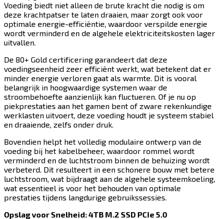
Voeding biedt niet alleen de brute kracht die nodig is om
deze krachtpatser te laten draaien, maar zorgt ook voor
optimale energie-efficiëntie, waardoor verspilde energie
wordt verminderd en de algehele elektriciteitskosten lager
uitvallen.​​​​‌ ‍ ​‍​‍‌‍ ‌ ​‍‌‍‍‌‌‍‌ ‌‍‍‌‌‍ ‍​‍​‍​ ‍‍​‍​‍‌ ​ ‌‍​‌‌‍ ‍‌‍‍‌‌ ‌​‌ ‍‌​‍ ‍‌‍‍‌‌‍ ​‍​‍​‍ ​​‍​‍‌‍‍​‌ ​‍‌‍‌‌‌‍‌‍​‍​‍​ ‍‍​‍​‍​‍ ‌‍​‌‌‍‌​‌‍ ‌‌‍‍‌‌‍ ‍​‍ ‌‍‍‌‌‍ ‍‌ ‌​‌‍‌‌‌‍ ‍‌ ‌​​‍ ‌‍‌‌‌‍‌​‌‍‍‌‌ ‌​​‍ ‌‍ ‌‌‍ ‌‍‌​‌‍‌‌​ ‌‌ ​​‌ ​‍‌‍‌‌‌ ​ ‌‍‌‌‌‍ ‍‌ ‌​‌‍​‌‌ ‌​‌‍‍‌‌‍ ‌‍ ‍​ ‍ ‌‍‍‌‌‍‌​​ ‌​ ‍​​ ‌​​ ‍​‌‍​ ​ ​ ​ ‌‌‌‍​‌‌‍‌‌​‍ ‌​ ‍​​ ​ ​ ‍‌‌‍​‌​‍ ‌​ ‌​​ ‍‌‌‍​‌​ ‌‌​‍ ‌​ ‍‌‌‍‌‍​ ​ ‌‍‌‍​‍ ‌​ ‍​‌‍​‍​ ‌​‌‍​‌‌‍‌‍​ ​​​ ‌ ​ ‍‌​ ‌‌​ ​​​ ‍‌​ ‌ ​ ‍ ‌ ‌​‌ ‍‌‌ ​​‌‍‌‌​ ‌‌‍​‍‌ ‌‌‌‍‍‌‌‍ ​‌‍‌​​ ‍ ‌ ​​‌‍​‌‌ ‌​‌‍‍​​ ‌‌‍‍‌​ ​‌​ ‍​‌‍ ‍‌‌ ‌‍ ​‌‍ ‌‍ ‍‌‍‌ ‌‌ ‌‍‌​‌‍‌‌‌ ​ ‌‍​ ​‍‌‌​ ‌‌‌​​‍‌‌ ‌‍‍ ‌‍‌‌‌ ‍‌​‍‌‌​ ​ ‌​‌​​‍‌‌​ ​ ‌​‌​​‍‌‌​ ​‍​ ​‍‌‍ ‍‌‍ ​​‍‌‌​ ​‍​ ​‍​‍‌‌​ ‌‌‌​‌​​‍ ‍‌ ‌‍‌‍​‌‌‍ ​‌ ‌‌‌‍‌‌​‍‌‌​ ‌‌‌​​‍‌‌ ‌‍‍ ‌‍‌‌‌ ‍‌​‍‌‌​ ​ ‌​‌​​‍‌‌​ ​ ‌​‌​​‍‌‌​ ​‍​ ​‍​ ‌‍‌‍‌‍​ ​‌‌‍​ ​ ‌‌‌‍‌​​ ‌ ​ ‌‍​ ​‍‌‍​‍​ ‌‍‌‍‌‌​‍‌‌​ ​‍​ ​‍​‍‌‌​ ‌‌‌​‌​​‍ ‍‌‍​ ‌‍‍​‌‍‍‌‌‍ ​‌‍‌​‌ ​‍‌‍‌‌‌‍ ‍​‍‌‌​ ‌‌‌​​‍‌‌ ‌‍‍ ‌‍‌‌‌ ‍‌​‍‌‌​ ​ ‌​‌​​‍‌‌​ ​ ‌​‌​​‍‌‌​ ​‍​ ​‍‌‍​ ​ ‌​​ ‌​​ ​‍​ ​‍​ ‌‍​ ‌​​ ‌‌​ ​ ​ ‍‌‌‍​‌‌‍‌‌​‍‌‌​ ​‍​ ​‍​‍‌‌​ ‌‌‌​‌​​‍ ‍‌ ‌​‌‍‌‌‌ ‍​‌ ‌​​ ‌‍​‍‌‍​‌‌ ​ ‌‍‌‌‌‌‌‌‌ ​‍‌‍ ​​ ‌​‍‌‌​ ​‍‌​‌‍‌‍​‌‌‍‌​‌‍ ‌‌‍‍‌‌‍ ‍​‍‌‍‌‍‍‌‌‍‌​​ ‌​ ‍​​ ‌​​ ‍​‌‍​ ​ ​ ​ ‌‌‌‍​‌‌‍‌‌​‍ ‌​ ‍​​ ​ ​ ‍‌‌‍​‌​‍ ‌​ ‌​​ ‍‌‌‍​‌​ ‌‌​‍ ‌​ ‍‌‌‍‌‍​ ​ ‌‍‌‍​‍ ‌​ ‍​‌‍​‍​ ‌​‌‍​‌‌‍‌‍​ ​​​ ‌ ​ ‍‌​ ‌‌​ ​​​ ‍‌​ ‌ ​‍‌‍‌ ‌​‌ ‍‌‌ ​​‌‍‌‌​ ‌‌‍​‍‌ ‌‌‌‍‍‌‌‍ ​‌‍‌​​‍‌‍‌ ​​‌‍​‌‌ ‌​‌‍‍​​ ‌‌‍‍‌​ ​‌​ ‍​‌‍ ‍‌‌ ‌‍ ​‌‍ ‌‍ ‍‌‍‌ ‌‌ ‌‍‌​‌‍‌‌‌ ​ ‌‍​ ​‍‌‌​ ‌‌‌​​‍‌‌ ‌‍‍ ‌‍‌‌‌ ‍‌​‍‌‌​ ​ ‌​‌​​‍‌‌​ ​ ‌​‌​​‍‌‌​ ​‍​ ​‍‌‍ ‍‌‍ ​​‍‌‌​ ​‍​ ​‍​‍‌‌​ ‌‌‌​‌​​‍ ‍‌ ‌‍‌‍​‌‌‍ ​‌ ‌‌‌‍‌‌​‍‌‌​ ‌‌‌​​‍‌‌ ‌‍‍ ‌‍‌‌‌ ‍‌​‍‌‌​ ​ ‌​‌​​‍‌‌​ ​ ‌​‌​​‍‌‌​ ​‍​ ​‍​ ‌‍‌‍‌‍​ ​‌‌‍​ ​ ‌‌‌‍‌​​ ‌ ​ ‌‍​ ​‍‌‍​‍​ ‌‍‌‍‌‌​‍‌‌​ ​‍​ ​‍​‍‌‌​ ‌‌‌​‌​​‍ ‍‌‍​ ‌‍‍​‌‍‍‌‌‍ ​‌‍‌​‌ ​‍‌‍‌‌‌‍ ‍​‍‌‌​ ‌‌‌​​‍‌‌ ‌‍‍ ‌‍‌‌‌ ‍‌​‍‌‌​ ​ ‌​‌​​‍‌‌​ ​ ‌​‌​​‍‌‌​ ​‍​ ​‍‌‍​ ​ ‌​​ ‌​​ ​‍​ ​‍​ ‌‍​ ‌​​ ‌‌​ ​ ​ ‍‌‌‍​‌‌‍‌‌​‍‌‌​ ​‍​ ​‍​‍‌‌​ ‌‌‌​‌​​‍ ‍‌ ‌​‌‍‌‌‌ ‍​‌ ‌​​‍‌‍‌ ​​‌‍‌‌‌ ​‍‌ ​ ‌ ​​‌‍‌‌‌‍​ ‌ ‌​‌‍‍‌‌ ‌‍‌‍‌‌​ ‌‌ ​​‌ ‌‌‌‍​‍‌‍ ​‌‍‍‌‌ ​ ‌‍‍​‌‍‌‌‌‍‌​​‍​‍‌ ‌
De 80+ Gold certificering garandeert dat deze
voedingseenheid zeer efficiënt werkt, wat betekent dat er
minder energie verloren gaat als warmte. Dit is vooral
belangrijk in hoogwaardige systemen waar de
stroombehoefte aanzienlijk kan fluctueren. Of je nu op
piekprestaties aan het gamen bent of zware rekenkundige
werklasten uitvoert, deze voeding houdt je systeem stabiel
en draaiende, zelfs onder druk.​​​​‌ ‍ ​‍​‍‌‍ ‌ ​‍‌‍‍‌‌‍‌ ‌‍‍‌‌‍ ‍​‍​‍​ ‍‍​‍​‍‌ ​ ‌‍​‌‌‍ ‍‌‍‍‌‌ ‌​‌ ‍‌​‍ ‍‌‍‍‌‌‍ ​‍​‍​‍ ​​‍​‍‌‍‍​‌ ​‍‌‍‌‌‌‍‌‍​‍​‍​ ‍‍​‍​‍​‍ ‌‍​‌‌‍‌​‌‍ ‌‌‍‍‌‌‍ ‍​‍ ‌‍‍‌‌‍ ‍‌ ‌​‌‍‌‌‌‍ ‍‌ ‌​​‍ ‌‍‌‌‌‍‌​‌‍‍‌‌ ‌​​‍ ‌‍ ‌‌‍ ‌‍‌​‌‍‌‌​ ‌‌ ​​‌ ​‍‌‍‌‌‌ ​ ‌‍‌‌‌‍ ‍‌ ‌​‌‍​‌‌ ‌​‌‍‍‌‌‍ ‌‍ ‍​ ‍ ‌‍‍‌‌‍‌​​ ‌​ ‍​​ ‌​​ ‍​‌‍​ ​ ​ ​ ‌‌‌‍​‌‌‍‌‌​‍ ‌​ ‍​​ ​ ​ ‍‌‌‍​‌​‍ ‌​ ‌​​ ‍‌‌‍​‌​ ‌‌​‍ ‌​ ‍‌‌‍‌‍​ ​ ‌‍‌‍​‍ ‌​ ‍​‌‍​‍​ ‌​‌‍​‌‌‍‌‍​ ​​​ ‌ ​ ‍‌​ ‌‌​ ​​​ ‍‌​ ‌ ​ ‍ ‌ ‌​‌ ‍‌‌ ​​‌‍‌‌​ ‌‌‍​‍‌ ‌‌‌‍‍‌‌‍ ​‌‍‌​​ ‍ ‌ ​​‌‍​‌‌ ‌​‌‍‍​​ ‌‌‍‍‌​ ​‌​ ‍​‌‍ ‍‌‌ ‌‍ ​‌‍ ‌‍ ‍‌‍‌ ‌‌ ‌‍‌​‌‍‌‌‌ ​ ‌‍​ ​‍‌‌​ ‌‌‌​​‍‌‌ ‌‍‍ ‌‍‌‌‌ ‍‌​‍‌‌​ ​ ‌​‌​​‍‌‌​ ​ ‌​‌​​‍‌‌​ ​‍​ ​‍‌‍ ‍‌‍ ​​‍‌‌​ ​‍​ ​‍​‍‌‌​ ‌‌‌​‌​​‍ ‍‌ ‌‍‌‍​‌‌‍ ​‌ ‌‌‌‍‌‌​‍‌‌​ ‌‌‌​​‍‌‌ ‌‍‍ ‌‍‌‌‌ ‍‌​‍‌‌​ ​ ‌​‌​​‍‌‌​ ​ ‌​‌​​‍‌‌​ ​‍​ ​‍​ ‍‌​ ‌‍​ ​ ‌‍​ ​ ​ ​ ‌ ​ ‌‍‌‍​‌​ ‍‌​ ‍‌​ ​​​ ‍‌​‍‌‌​ ​‍​ ​‍​‍‌‌​ ‌‌‌​‌​​‍ ‍‌‍​ ‌‍‍​‌‍‍‌‌‍ ​‌‍‌​‌ ​‍‌‍‌‌‌‍ ‍​‍‌‌​ ‌‌‌​​‍‌‌ ‌‍‍ ‌‍‌‌‌ ‍‌​‍‌‌​ ​ ‌​‌​​‍‌‌​ ​ ‌​‌​​‍‌‌​ ​‍​ ​‍‌‍​‌​ ‍‌‌‍​‍​ ‍​​ ​ ​ ​‍​ ‌‌​ ‍‌‌‍‌‌​ ​​​ ‌‍‌‍‌​​‍‌‌​ ​‍​ ​‍​‍‌‌​ ‌‌‌​‌​​‍ ‍‌ ‌​‌‍‌‌‌ ‍​‌ ‌​​ ‌‍​‍‌‍​‌‌ ​ ‌‍‌‌‌‌‌‌‌ ​‍‌‍ ​​ ‌​‍‌‌​ ​‍‌​‌‍‌‍​‌‌‍‌​‌‍ ‌‌‍‍‌‌‍ ‍​‍‌‍‌‍‍‌‌‍‌​​ ‌​ ‍​​ ‌​​ ‍​‌‍​ ​ ​ ​ ‌‌‌‍​‌‌‍‌‌​‍ ‌​ ‍​​ ​ ​ ‍‌‌‍​‌​‍ ‌​ ‌​​ ‍‌‌‍​‌​ ‌‌​‍ ‌​ ‍‌‌‍‌‍​ ​ ‌‍‌‍​‍ ‌​ ‍​‌‍​‍​ ‌​‌‍​‌‌‍‌‍​ ​​​ ‌ ​ ‍‌​ ‌‌​ ​​​ ‍‌​ ‌ ​‍‌‍‌ ‌​‌ ‍‌‌ ​​‌‍‌‌​ ‌‌‍​‍‌ ‌‌‌‍‍‌‌‍ ​‌‍‌​​‍‌‍‌ ​​‌‍​‌‌ ‌​‌‍‍​​ ‌‌‍‍‌​ ​‌​ ‍​‌‍ ‍‌‌ ‌‍ ​‌‍ ‌‍ ‍‌‍‌ ‌‌ ‌‍‌​‌‍‌‌‌ ​ ‌‍​ ​‍‌‌​ ‌‌‌​​‍‌‌ ‌‍‍ ‌‍‌‌‌ ‍‌​‍‌‌​ ​ ‌​‌​​‍‌‌​ ​ ‌​‌​​‍‌‌​ ​‍​ ​‍‌‍ ‍‌‍ ​​‍‌‌​ ​‍​ ​‍​‍‌‌​ ‌‌‌​‌​​‍ ‍‌ ‌‍‌‍​‌‌‍ ​‌ ‌‌‌‍‌‌​‍‌‌​ ‌‌‌​​‍‌‌ ‌‍‍ ‌‍‌‌‌ ‍‌​‍‌‌​ ​ ‌​‌​​‍‌‌​ ​ ‌​‌​​‍‌‌​ ​‍​ ​‍​ ‍‌​ ‌‍​ ​ ‌‍​ ​ ​ ​ ‌ ​ ‌‍‌‍​‌​ ‍‌​ ‍‌​ ​​​ ‍‌​‍‌‌​ ​‍​ ​‍​‍‌‌​ ‌‌‌​‌​​‍ ‍‌‍​ ‌‍‍​‌‍‍‌‌‍ ​‌‍‌​‌ ​‍‌‍‌‌‌‍ ‍​‍‌‌​ ‌‌‌​​‍‌‌ ‌‍‍ ‌‍‌‌‌ ‍‌​‍‌‌​ ​ ‌​‌​​‍‌‌​ ​ ‌​‌​​‍‌‌​ ​‍​ ​‍‌‍​‌​ ‍‌‌‍​‍​ ‍​​ ​ ​ ​‍​ ‌‌​ ‍‌‌‍‌‌​ ​​​ ‌‍‌‍‌​​‍‌‌​ ​‍​ ​‍​‍‌‌​ ‌‌‌​‌​​‍ ‍‌ ‌​‌‍‌‌‌ ‍​‌ ‌​​‍‌‍‌ ​​‌‍‌‌‌ ​‍‌ ​ ‌ ​​‌‍‌‌‌‍​ ‌ ‌​‌‍‍‌‌ ‌‍‌‍‌‌​ ‌‌ ​​‌ ‌‌‌‍​‍‌‍ ​‌‍‍‌‌ ​ ‌‍‍​‌‍‌‌‌‍‌​​‍​‍‌ ‌
Bovendien helpt het volledig modulaire ontwerp van de
voeding bij het kabelbeheer, waardoor rommel wordt
verminderd en de luchtstroom binnen de behuizing wordt
verbeterd. Dit resulteert in een schonere bouw met betere
luchtstroom, wat bijdraagt aan de algehele systeemkoeling,
wat essentieel is voor het behouden van optimale
prestaties tijdens langdurige gebruikssessies.​​​​‌ ‍ ​‍​‍‌‍ ‌ ​‍‌‍‍‌‌‍‌ ‌‍‍‌‌‍ ‍​‍​‍​ ‍‍​‍​‍‌ ​ ‌‍​‌‌‍ ‍‌‍‍‌‌ ‌​‌ ‍‌​‍ ‍‌‍‍‌‌‍ ​‍​‍​‍ ​​‍​‍‌‍‍​‌ ​‍‌‍‌‌‌‍‌‍​‍​‍​ ‍‍​‍​‍​‍ ‌‍​‌‌‍‌​‌‍ ‌‌‍‍‌‌‍ ‍​‍ ‌‍‍‌‌‍ ‍‌ ‌​‌‍‌‌‌‍ ‍‌ ‌​​‍ ‌‍‌‌‌‍‌​‌‍‍‌‌ ‌​​‍ ‌‍ ‌‌‍ ‌‍‌​‌‍‌‌​ ‌‌ ​​‌ ​‍‌‍‌‌‌ ​ ‌‍‌‌‌‍ ‍‌ ‌​‌‍​‌‌ ‌​‌‍‍‌‌‍ ‌‍ ‍​ ‍ ‌‍‍‌‌‍‌​​ ‌​ ‍​​ ‌​​ ‍​‌‍​ ​ ​ ​ ‌‌‌‍​‌‌‍‌‌​‍ ‌​ ‍​​ ​ ​ ‍‌‌‍​‌​‍ ‌​ ‌​​ ‍‌‌‍​‌​ ‌‌​‍ ‌​ ‍‌‌‍‌‍​ ​ ‌‍‌‍​‍ ‌​ ‍​‌‍​‍​ ‌​‌‍​‌‌‍‌‍​ ​​​ ‌ ​ ‍‌​ ‌‌​ ​​​ ‍‌​ ‌ ​ ‍ ‌ ‌​‌ ‍‌‌ ​​‌‍‌‌​ ‌‌‍​‍‌ ‌‌‌‍‍‌‌‍ ​‌‍‌​​ ‍ ‌ ​​‌‍​‌‌ ‌​‌‍‍​​ ‌‌‍‍‌​ ​‌​ ‍​‌‍ ‍‌‌ ‌‍ ​‌‍ ‌‍ ‍‌‍‌ ‌‌ ‌‍‌​‌‍‌‌‌ ​ ‌‍​ ​‍‌‌​ ‌‌‌​​‍‌‌ ‌‍‍ ‌‍‌‌‌ ‍‌​‍‌‌​ ​ ‌​‌​​‍‌‌​ ​ ‌​‌​​‍‌‌​ ​‍​ ​‍‌‍ ‍‌‍ ​​‍‌‌​ ​‍​ ​‍​‍‌‌​ ‌‌‌​‌​​‍ ‍‌ ‌‍‌‍​‌‌‍ ​‌ ‌‌‌‍‌‌​‍‌‌​ ‌‌‌​​‍‌‌ ‌‍‍ ‌‍‌‌‌ ‍‌​‍‌‌​ ​ ‌​‌​​‍‌‌​ ​ ‌​‌​​‍‌‌​ ​‍​ ​‍​ ‍‌​ ‌​​ ‌​‌‍​‍‌‍‌‌​ ‍‌​ ‌​​ ‌‍‌‍‌‍​ ‍‌​ ​ ​ ​‌​‍‌‌​ ​‍​ ​‍​‍‌‌​ ‌‌‌​‌​​‍ ‍‌‍​ ‌‍‍​‌‍‍‌‌‍ ​‌‍‌​‌ ​‍‌‍‌‌‌‍ ‍​‍‌‌​ ‌‌‌​​‍‌‌ ‌‍‍ ‌‍‌‌‌ ‍‌​‍‌‌​ ​ ‌​‌​​‍‌‌​ ​ ‌​‌​​‍‌‌​ ​‍​ ​‍‌‍‌‌​ ​ ​ ​‌​ ​ ‌‍​‍​ ​ ‌‍‌‌​ ‌‌​ ‌‌​ ‌‌​ ​‌​ ​‌​‍‌‌​ ​‍​ ​‍​‍‌‌​ ‌‌‌​‌​​‍ ‍‌ ‌​‌‍‌‌‌ ‍​‌ ‌​​ ‌‍​‍‌‍​‌‌ ​ ‌‍‌‌‌‌‌‌‌ ​‍‌‍ ​​ ‌​‍‌‌​ ​‍‌​‌‍‌‍​‌‌‍‌​‌‍ ‌‌‍‍‌‌‍ ‍​‍‌‍‌‍‍‌‌‍‌​​ ‌​ ‍​​ ‌​​ ‍​‌‍​ ​ ​ ​ ‌‌‌‍​‌‌‍‌‌​‍ ‌​ ‍​​ ​ ​ ‍‌‌‍​‌​‍ ‌​ ‌​​ ‍‌‌‍​‌​ ‌‌​‍ ‌​ ‍‌‌‍‌‍​ ​ ‌‍‌‍​‍ ‌​ ‍​‌‍​‍​ ‌​‌‍​‌‌‍‌‍​ ​​​ ‌ ​ ‍‌​ ‌‌​ ​​​ ‍‌​ ‌ ​‍‌‍‌ ‌​‌ ‍‌‌ ​​‌‍‌‌​ ‌‌‍​‍‌ ‌‌‌‍‍‌‌‍ ​‌‍‌​​‍‌‍‌ ​​‌‍​‌‌ ‌​‌‍‍​​ ‌‌‍‍‌​ ​‌​ ‍​‌‍ ‍‌‌ ‌‍ ​‌‍ ‌‍ ‍‌‍‌ ‌‌ ‌‍‌​‌‍‌‌‌ ​ ‌‍​ ​‍‌‌​ ‌‌‌​​‍‌‌ ‌‍‍ ‌‍‌‌‌ ‍‌​‍‌‌​ ​ ‌​‌​​‍‌‌​ ​ ‌​‌​​‍‌‌​ ​‍​ ​‍‌‍ ‍‌‍ ​​‍‌‌​ ​‍​ ​‍​‍‌‌​ ‌‌‌​‌​​‍ ‍‌ ‌‍‌‍​‌‌‍ ​‌ ‌‌‌‍‌‌​‍‌‌​ ‌‌‌​​‍‌‌ ‌‍‍ ‌‍‌‌‌ ‍‌​‍‌‌​ ​ ‌​‌​​‍‌‌​ ​ ‌​‌​​‍‌‌​ ​‍​ ​‍​ ‍‌​ ‌​​ ‌​‌‍​‍‌‍‌‌​ ‍‌​ ‌​​ ‌‍‌‍‌‍​ ‍‌​ ​ ​ ​‌​‍‌‌​ ​‍​ ​‍​‍‌‌​ ‌‌‌​‌​​‍ ‍‌‍​ ‌‍‍​‌‍‍‌‌‍ ​‌‍‌​‌ ​‍‌‍‌‌‌‍ ‍​‍‌‌​ ‌‌‌​​‍‌‌ ‌‍‍ ‌‍‌‌‌ ‍‌​‍‌‌​ ​ ‌​‌​​‍‌‌​ ​ ‌​‌​​‍‌‌​ ​‍​ ​‍‌‍‌‌​ ​ ​ ​‌​ ​ ‌‍​‍​ ​ ‌‍‌‌​ ‌‌​ ‌‌​ ‌‌​ ​‌​ ​‌​‍‌‌​ ​‍​ ​‍​‍‌‌​ ‌‌‌​‌​​‍ ‍‌ ‌​‌‍‌‌‌ ‍​‌ ‌​​‍‌‍‌ ​​‌‍‌‌‌ ​‍‌ ​ ‌ ​​‌‍‌‌‌‍​ ‌ ‌​‌‍‍‌‌ ‌‍‌‍‌‌​ ‌‌ ​​‌ ‌‌‌‍​‍‌‍ ​‌‍‍‌‌ ​ ‌‍‍​‌‍‌‌‌‍‌​​‍​‍‌ ‌
Opslag voor Snelheid: 4TB M.2 SSD PCIe 5.0​​​​‌ ‍ ​‍​‍‌‍ ‌ ​‍‌‍‍‌‌‍‌ ‌‍‍‌‌‍ ‍​‍​‍​ ‍‍​‍​‍‌ ​ ‌‍​‌‌‍ ‍‌‍‍‌‌ ‌​‌ ‍‌​‍ ‍‌‍‍‌‌‍ ​‍​‍​‍ ​​‍​‍‌‍‍​‌ ​‍‌‍‌‌‌‍‌‍​‍​‍​ ‍‍​‍​‍​‍ ‌‍​‌‌‍‌​‌‍ ‌‌‍‍‌‌‍ ‍​‍ ‌‍‍‌‌‍ ‍‌ ‌​‌‍‌‌‌‍ ‍‌ ‌​​‍ ‌‍‌‌‌‍‌​‌‍‍‌‌ ‌​​‍ ‌‍ ‌‌‍ ‌‍‌​‌‍‌‌​ ‌‌ ​​‌ ​‍‌‍‌‌‌ ​ ‌‍‌‌‌‍ ‍‌ ‌​‌‍​‌‌ ‌​‌‍‍‌‌‍ ‌‍ ‍​ ‍ ‌‍‍‌‌‍‌​​ ‌​ ‍​​ ‌​​ ‍​‌‍​ ​ ​ ​ ‌‌‌‍​‌‌‍‌‌​‍ ‌​ ‍​​ ​ ​ ‍‌‌‍​‌​‍ ‌​ ‌​​ ‍‌‌‍​‌​ ‌‌​‍ ‌​ ‍‌‌‍‌‍​ ​ ‌‍‌‍​‍ ‌​ ‍​‌‍​‍​ ‌​‌‍​‌‌‍‌‍​ ​​​ ‌ ​ ‍‌​ ‌‌​ ​​​ ‍‌​ ‌ ​ ‍ ‌ ‌​‌ ‍‌‌ ​​‌‍‌‌​ ‌‌‍​‍‌ ‌‌‌‍‍‌‌‍ ​‌‍‌​​ ‍ ‌ ​​‌‍​‌‌ ‌​‌‍‍​​ ‌‌‍‍‌​ ​‌​ ‍​‌‍ ‍‌‌ ‌‍ ​‌‍ ‌‍ ‍‌‍‌ ‌‌ ‌‍‌​‌‍‌‌‌ ​ ‌‍​ ​‍‌‌​ ‌‌‌​​‍‌‌ ‌‍‍ ‌‍‌‌‌ ‍‌​‍‌‌​ ​ ‌​‌​​‍‌‌​ ​ ‌​‌​​‍‌‌​ ​‍​ ​‍‌‍ ‍‌‍ ​​‍‌‌​ ​‍​ ​‍​‍‌‌​ ‌‌‌​‌​​‍ ‍‌ ‌‍‌‍​‌‌‍ ​‌ ‌‌‌‍‌‌​‍‌‌​ ‌‌‌​​‍‌‌ ‌‍‍ ‌‍‌‌‌ ‍‌​‍‌‌​ ​ ‌​‌​​‍‌‌​ ​ ‌​‌​​‍‌‌​ ​‍​ ​‍​ ‍​‌‍‌‍​ ‌​‌‍‌‍​ ​‌​ ‌‌​ ‌‍​ ​‌‌‍‌‌​ ‍‌‌‍‌‌‌‍​‌​‍‌‌​ ​‍​ ​‍​‍‌‌​ ‌‌‌​‌​​‍ ‍‌‍​ ‌‍‍​‌‍‍‌‌‍ ​‌‍‌​‌ ​‍‌‍‌‌‌‍ ‍​‍‌‌​ ‌‌‌​​‍‌‌ ‌‍‍ ‌‍‌‌‌ ‍‌​‍‌‌​ ​ ‌​‌​​‍‌‌​ ​ ‌​‌​​‍‌‌​ ​‍​ ​‍‌‍​ ​ ‍‌​ ​‌‌‍​ ‌‍​‍​ ‍​​ ​ ​ ‌‍​ ‍​​ ​‌‌‍‌​‌‍‌‌​‍‌‌​ ​‍​ ​‍​‍‌‌​ ‌‌‌​‌​​‍ ‍‌ ‌​‌‍‌‌‌ ‍​‌ ‌​​ ‌‍​‍‌‍​‌‌ ​ ‌‍‌‌‌‌‌‌‌ ​‍‌‍ ​​ ‌​‍‌‌​ ​‍‌​‌‍‌‍​‌‌‍‌​‌‍ ‌‌‍‍‌‌‍ ‍​‍‌‍‌‍‍‌‌‍‌​​ ‌​ ‍​​ ‌​​ ‍​‌‍​ ​ ​ ​ ‌‌‌‍​‌‌‍‌‌​‍ ‌​ ‍​​ ​ ​ ‍‌‌‍​‌​‍ ‌​ ‌​​ ‍‌‌‍​‌​ ‌‌​‍ ‌​ ‍‌‌‍‌‍​ ​ ‌‍‌‍​‍ ‌​ ‍​‌‍​‍​ ‌​‌‍​‌‌‍‌‍​ ​​​ ‌ ​ ‍‌​ ‌‌​ ​​​ ‍‌​ ‌ ​‍‌‍‌ ‌​‌ ‍‌‌ ​​‌‍‌‌​ ‌‌‍​‍‌ ‌‌‌‍‍‌‌‍ ​‌‍‌​​‍‌‍‌ ​​‌‍​‌‌ ‌​‌‍‍​​ ‌‌‍‍‌​ ​‌​ ‍​‌‍ ‍‌‌ ‌‍ ​‌‍ ‌‍ ‍‌‍‌ ‌‌ ‌‍‌​‌‍‌‌‌ ​ ‌‍​ ​‍‌‌​ ‌‌‌​​‍‌‌ ‌‍‍ ‌‍‌‌‌ ‍‌​‍‌‌​ ​ ‌​‌​​‍‌‌​ ​ ‌​‌​​‍‌‌​ ​‍​ ​‍‌‍ ‍‌‍ ​​‍‌‌​ ​‍​ ​‍​‍‌‌​ ‌‌‌​‌​​‍ ‍‌ ‌‍‌‍​‌‌‍ ​‌ ‌‌‌‍‌‌​‍‌‌​ ‌‌‌​​‍‌‌ ‌‍‍ ‌‍‌‌‌ ‍‌​‍‌‌​ ​ ‌​‌​​‍‌‌​ ​ ‌​‌​​‍‌‌​ ​‍​ ​‍​ ‍​‌‍‌‍​ ‌​‌‍‌‍​ ​‌​ ‌‌​ ‌‍​ ​‌‌‍‌‌​ ‍‌‌‍‌‌‌‍​‌​‍‌‌​ ​‍​ ​‍​‍‌‌​ ‌‌‌​‌​​‍ ‍‌‍​ ‌‍‍​‌‍‍‌‌‍ ​‌‍‌​‌ ​‍‌‍‌‌‌‍ ‍​‍‌‌​ ‌‌‌​​‍‌‌ ‌‍‍ ‌‍‌‌‌ ‍‌​‍‌‌​ ​ ‌​‌​​‍‌‌​ ​ ‌​‌​​‍‌‌​ ​‍​ ​‍‌‍​ ​ ‍‌​ ​‌‌‍​ ‌‍​‍​ ‍​​ ​ ​ ‌‍​ ‍​​ ​‌‌‍‌​‌‍‌‌​‍‌‌​ ​‍​ ​‍​‍‌‌​ ‌‌‌​‌​​‍ ‍‌ ‌​‌‍‌‌‌ ‍​‌ ‌​​‍‌‍‌ ​​‌‍‌‌‌ ​‍‌ ​ ‌ ​​‌‍‌‌‌‍​ ‌ ‌​‌‍‍‌‌ ‌‍‌‍‌‌​ ‌‌ ​​‌ ‌‌‌‍​‍‌‍ ​‌‍‍‌‌ ​ ‌‍‍​‌‍‌‌‌‍‌​​‍​‍‌ ‌