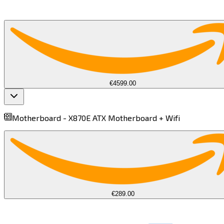
€4599.00
Motherboard -
X870E ATX Motherboard + Wifi​​​​‌ ‍ ​‍​‍‌‍ ‌ ​‍‌‍‍‌‌‍‌ ‌‍‍‌‌‍ ‍​‍​‍​ ‍‍​‍​‍‌ ​ ‌‍​‌‌‍ ‍‌‍‍‌‌ ‌​‌ ‍‌​‍ ‍‌‍‍‌‌‍ ​‍​‍​‍ ​​‍​‍‌‍‍​‌ ​‍‌‍‌‌‌‍‌‍​‍​‍​ ‍‍​‍​‍​‍ ‌‍​‌‌‍‌​‌‍ ‌‌‍‍‌‌‍ ‍​‍ ‌‍‍‌‌‍ ‍‌ ‌​‌‍‌‌‌‍ ‍‌ ‌​​‍ ‌‍‌‌‌‍‌​‌‍‍‌‌ ‌​​‍ ‌‍ ‌‌‍ ‌‍‌​‌‍‌‌​ ‌‌ ​​‌ ​‍‌‍‌‌‌ ​ ‌‍‌‌‌‍ ‍‌ ‌​‌‍​‌‌ ‌​‌‍‍‌‌‍ ‌‍ ‍​ ‍ ‌‍‍‌‌‍‌​​ ‌​ ‍‌‌‍​‌​ ​‌‌‍​‌​ ​‍​ ‍‌‌‍​ ‌‍‌‍​‍ ‌‌‍‌‍​ ‌​​ ​‍​ ‌‌​‍ ‌​ ‌​​ ​ ​ ‌‍​ ‍​​‍ ‌​ ‍‌​ ​‌​ ‍​‌‍‌​​‍ ‌‌‍‌‌​ ‍‌‌‍​‍​ ​​​ ​‌‌‍‌​‌‍‌‍​ ‌‍​ ​​​ ‌​​ ​ ​ ​‌​ ‍ ‌ ‌​‌ ‍‌‌ ​​‌‍‌‌​ ‌‌‍ ‌‌‍ ‌ ‌​‌‍‍​‌‍‌‌‌ ​‍‌‍​‍‌‍ ‌‍​‌‌ ​‍‌‍‌​​ ‍ ‌ ​​‌‍​‌‌ ‌​‌‍‍​​ ‌‌‍ ‍‌‍​‌‌‍ ‌‌‍‌‌​ ‌‍​‍‌‍​‌‌ ​ ‌‍‌‌‌‌‌‌‌ ​‍‌‍ ​​ ‌​‍‌‌​ ​‍‌​‌‍‌‍​‌‌‍‌​‌‍ ‌‌‍‍‌‌‍ ‍​‍‌‍‌‍‍‌‌‍‌​​ ‌​ ‍‌‌‍​‌​ ​‌‌‍​‌​ ​‍​ ‍‌‌‍​ ‌‍‌‍​‍ ‌‌‍‌‍​ ‌​​ ​‍​ ‌‌​‍ ‌​ ‌​​ ​ ​ ‌‍​ ‍​​‍ ‌​ ‍‌​ ​‌​ ‍​‌‍‌​​‍ ‌‌‍‌‌​ ‍‌‌‍​‍​ ​​​ ​‌‌‍‌​‌‍‌‍​ ‌‍​ ​​​ ‌​​ ​ ​ ​‌​‍‌‍‌ ‌​‌ ‍‌‌ ​​‌‍‌‌​ ‌‌‍ ‌‌‍ ‌ ‌​‌‍‍​‌‍‌‌‌ ​‍‌‍​‍‌‍ ‌‍​‌‌ ​‍‌‍‌​​‍‌‍‌ ​​‌‍​‌‌ ‌​‌‍‍​​ ‌‌‍ ‍‌‍​‌‌‍ ‌‌‍‌‌​‍‌‍‌ ​​‌‍‌‌‌ ​‍‌ ​ ‌ ​​‌‍‌‌‌‍​ ‌ ‌​‌‍‍‌‌ ‌‍‌‍‌‌​ ‌‌ ​​‌ ‌‌‌‍​‍‌‍ ​‌‍‍‌‌ ​ ‌‍‍​‌‍‌‌‌‍‌​​‍​‍‌ ‌
find more on
cpus.gg
€289.00