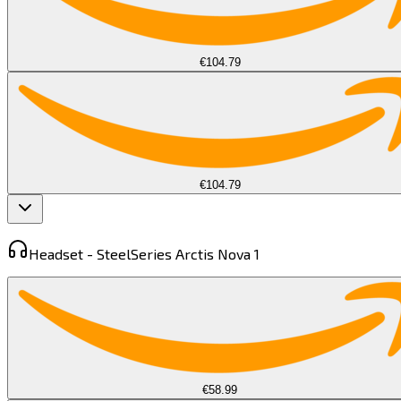
€104.79
€104.79
Headset -
SteelSeries Arctis Nova 1​​​​‌ ‍ ​‍​‍‌‍ ‌ ​‍‌‍‍‌‌‍‌ ‌‍‍‌‌‍ ‍​‍​‍​ ‍‍​‍​‍‌ ​ ‌‍​‌‌‍ ‍‌‍‍‌‌ ‌​‌ ‍‌​‍ ‍‌‍‍‌‌‍ ​‍​‍​‍ ​​‍​‍‌‍‍​‌ ​‍‌‍‌‌‌‍‌‍​‍​‍​ ‍‍​‍​‍​‍ ‌‍​‌‌‍‌​‌‍ ‌‌‍‍‌‌‍ ‍​‍ ‌‍‍‌‌‍ ‍‌ ‌​‌‍‌‌‌‍ ‍‌ ‌​​‍ ‌‍‌‌‌‍‌​‌‍‍‌‌ ‌​​‍ ‌‍ ‌‌‍ ‌‍‌​‌‍‌‌​ ‌‌ ​​‌ ​‍‌‍‌‌‌ ​ ‌‍‌‌‌‍ ‍‌ ‌​‌‍​‌‌ ‌​‌‍‍‌‌‍ ‌‍ ‍​ ‍ ‌‍‍‌‌‍‌​​ ‌‌‍​‌​ ​‌​ ‌​​ ​‍​ ‍​​ ​‍​ ‌​​ ‍‌​‍ ‌‌‍​‌​ ‌ ‌‍​‌‌‍​‌​‍ ‌​ ‌​‌‍​‌​ ‌​‌‍​‌​‍ ‌‌‍​‍​ ‍‌​ ‌‌​ ​‌​‍ ‌​ ​‍​ ​‌​ ‌​‌‍​‌​ ​‌‌‍‌‌‌‍‌‌​ ​ ‌‍​‍​ ​‌‌‍​‌​ ‌ ​ ‍ ‌ ‌​‌ ‍‌‌ ​​‌‍‌‌​ ‌‌‍ ‌ ‌​‌‍‍​‌‍‌‌‌ ​‍​ ‍ ‌ ​​‌‍​‌‌ ‌​‌‍‍​​ ‌‌‍ ‍‌‍​‌‌‍ ‌‌‍‌‌​ ‌‍​‍‌‍​‌‌ ​ ‌‍‌‌‌‌‌‌‌ ​‍‌‍ ​​ ‌​‍‌‌​ ​‍‌​‌‍‌‍​‌‌‍‌​‌‍ ‌‌‍‍‌‌‍ ‍​‍‌‍‌‍‍‌‌‍‌​​ ‌‌‍​‌​ ​‌​ ‌​​ ​‍​ ‍​​ ​‍​ ‌​​ ‍‌​‍ ‌‌‍​‌​ ‌ ‌‍​‌‌‍​‌​‍ ‌​ ‌​‌‍​‌​ ‌​‌‍​‌​‍ ‌‌‍​‍​ ‍‌​ ‌‌​ ​‌​‍ ‌​ ​‍​ ​‌​ ‌​‌‍​‌​ ​‌‌‍‌‌‌‍‌‌​ ​ ‌‍​‍​ ​‌‌‍​‌​ ‌ ​‍‌‍‌ ‌​‌ ‍‌‌ ​​‌‍‌‌​ ‌‌‍ ‌ ‌​‌‍‍​‌‍‌‌‌ ​‍​‍‌‍‌ ​​‌‍​‌‌ ‌​‌‍‍​​ ‌‌‍ ‍‌‍​‌‌‍ ‌‌‍‌‌​‍‌‍‌ ​​‌‍‌‌‌ ​‍‌ ​ ‌ ​​‌‍‌‌‌‍​ ‌ ‌​‌‍‍‌‌ ‌‍‌‍‌‌​ ‌‌ ​​‌ ‌‌‌‍​‍‌‍ ​‌‍‍‌‌ ​ ‌‍‍​‌‍‌‌‌‍‌​​‍​‍‌ ‌
€58.99