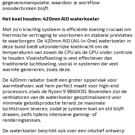
gegevensmanipulatie, waardoor je workflow
ononderbroken blijft.​​​​‌ ‍ ​‍​‍‌‍ ‌ ​‍‌‍‍‌‌‍‌ ‌‍‍‌‌‍ ‍​‍​‍​ ‍‍​‍​‍‌ ​ ‌‍​‌‌‍ ‍‌‍‍‌‌ ‌​‌ ‍‌​‍ ‍‌‍‍‌‌‍ ​‍​‍​‍ ​​‍​‍‌‍‍​‌ ​‍‌‍‌‌‌‍‌‍​‍​‍​ ‍‍​‍​‍​‍ ‌‍​‌‌‍‌​‌‍ ‌‌‍‍‌‌‍ ‍​‍ ‌‍‍‌‌‍ ‍‌ ‌​‌‍‌‌‌‍ ‍‌ ‌​​‍ ‌‍‌‌‌‍‌​‌‍‍‌‌ ‌​​‍ ‌‍ ‌‌‍ ‌‍‌​‌‍‌‌​ ‌‌ ​​‌ ​‍‌‍‌‌‌ ​ ‌‍‌‌‌‍ ‍‌ ‌​‌‍​‌‌ ‌​‌‍‍‌‌‍ ‌‍ ‍​ ‍ ‌‍‍‌‌‍‌​​ ‌​ ‍​​ ‌​​ ‍​‌‍​ ​ ​ ​ ‌‌‌‍​‌‌‍‌‌​‍ ‌​ ‍​​ ​ ​ ‍‌‌‍​‌​‍ ‌​ ‌​​ ‍‌‌‍​‌​ ‌‌​‍ ‌​ ‍‌‌‍‌‍​ ​ ‌‍‌‍​‍ ‌​ ‍​‌‍​‍​ ‌​‌‍​‌‌‍‌‍​ ​​​ ‌ ​ ‍‌​ ‌‌​ ​​​ ‍‌​ ‌ ​ ‍ ‌ ‌​‌ ‍‌‌ ​​‌‍‌‌​ ‌‌‍​‍‌ ‌‌‌‍‍‌‌‍ ​‌‍‌​​ ‍ ‌ ​​‌‍​‌‌ ‌​‌‍‍​​ ‌‌‍‍‌​ ​‌​ ‍​‌‍ ‍‌‌ ‌‍ ​‌‍ ‌‍ ‍‌‍‌ ‌‌ ‌‍‌​‌‍‌‌‌ ​ ‌‍​ ​‍‌‌​ ‌‌‌​​‍‌‌ ‌‍‍ ‌‍‌‌‌ ‍‌​‍‌‌​ ​ ‌​‌​​‍‌‌​ ​ ‌​‌​​‍‌‌​ ​‍​ ​‍‌‍ ‍‌‍ ​​‍‌‌​ ​‍​ ​‍​‍‌‌​ ‌‌‌​‌​​‍ ‍‌ ‌‍‌‍​‌‌‍ ​‌ ‌‌‌‍‌‌​‍‌‌​ ‌‌‌​​‍‌‌ ‌‍‍ ‌‍‌‌‌ ‍‌​‍‌‌​ ​ ‌​‌​​‍‌‌​ ​ ‌​‌​​‍‌‌​ ​‍​ ​‍‌‍‌​​ ‌ ‌‍‌​​ ​​​ ‍‌​ ​​​ ​‍​ ‍​​ ‍​​ ‌​​ ‌ ​ ​​​‍‌‌​ ​‍​ ​‍​‍‌‌​ ‌‌‌​‌​​‍ ‍‌‍​ ‌‍‍​‌‍‍‌‌‍ ​‌‍‌​‌ ​‍‌‍‌‌‌‍ ‍​‍‌‌​ ‌‌‌​​‍‌‌ ‌‍‍ ‌‍‌‌‌ ‍‌​‍‌‌​ ​ ‌​‌​​‍‌‌​ ​ ‌​‌​​‍‌‌​ ​‍​ ​‍​ ‌‌‌‍‌‍‌‍​‌​ ​​​ ‌ ‌‍‌‌‌‍​‍​ ​​‌‍‌‍​ ​ ​ ‍‌​ ‍​​‍‌‌​ ​‍​ ​‍​‍‌‌​ ‌‌‌​‌​​‍ ‍‌ ‌​‌‍‌‌‌ ‍​‌ ‌​​ ‌‍​‍‌‍​‌‌ ​ ‌‍‌‌‌‌‌‌‌ ​‍‌‍ ​​ ‌​‍‌‌​ ​‍‌​‌‍‌‍​‌‌‍‌​‌‍ ‌‌‍‍‌‌‍ ‍​‍‌‍‌‍‍‌‌‍‌​​ ‌​ ‍​​ ‌​​ ‍​‌‍​ ​ ​ ​ ‌‌‌‍​‌‌‍‌‌​‍ ‌​ ‍​​ ​ ​ ‍‌‌‍​‌​‍ ‌​ ‌​​ ‍‌‌‍​‌​ ‌‌​‍ ‌​ ‍‌‌‍‌‍​ ​ ‌‍‌‍​‍ ‌​ ‍​‌‍​‍​ ‌​‌‍​‌‌‍‌‍​ ​​​ ‌ ​ ‍‌​ ‌‌​ ​​​ ‍‌​ ‌ ​‍‌‍‌ ‌​‌ ‍‌‌ ​​‌‍‌‌​ ‌‌‍​‍‌ ‌‌‌‍‍‌‌‍ ​‌‍‌​​‍‌‍‌ ​​‌‍​‌‌ ‌​‌‍‍​​ ‌‌‍‍‌​ ​‌​ ‍​‌‍ ‍‌‌ ‌‍ ​‌‍ ‌‍ ‍‌‍‌ ‌‌ ‌‍‌​‌‍‌‌‌ ​ ‌‍​ ​‍‌‌​ ‌‌‌​​‍‌‌ ‌‍‍ ‌‍‌‌‌ ‍‌​‍‌‌​ ​ ‌​‌​​‍‌‌​ ​ ‌​‌​​‍‌‌​ ​‍​ ​‍‌‍ ‍‌‍ ​​‍‌‌​ ​‍​ ​‍​‍‌‌​ ‌‌‌​‌​​‍ ‍‌ ‌‍‌‍​‌‌‍ ​‌ ‌‌‌‍‌‌​‍‌‌​ ‌‌‌​​‍‌‌ ‌‍‍ ‌‍‌‌‌ ‍‌​‍‌‌​ ​ ‌​‌​​‍‌‌​ ​ ‌​‌​​‍‌‌​ ​‍​ ​‍‌‍‌​​ ‌ ‌‍‌​​ ​​​ ‍‌​ ​​​ ​‍​ ‍​​ ‍​​ ‌​​ ‌ ​ ​​​‍‌‌​ ​‍​ ​‍​‍‌‌​ ‌‌‌​‌​​‍ ‍‌‍​ ‌‍‍​‌‍‍‌‌‍ ​‌‍‌​‌ ​‍‌‍‌‌‌‍ ‍​‍‌‌​ ‌‌‌​​‍‌‌ ‌‍‍ ‌‍‌‌‌ ‍‌​‍‌‌​ ​ ‌​‌​​‍‌‌​ ​ ‌​‌​​‍‌‌​ ​‍​ ​‍​ ‌‌‌‍‌‍‌‍​‌​ ​​​ ‌ ‌‍‌‌‌‍​‍​ ​​‌‍‌‍​ ​ ​ ‍‌​ ‍​​‍‌‌​ ​‍​ ​‍​‍‌‌​ ‌‌‌​‌​​‍ ‍‌ ‌​‌‍‌‌‌ ‍​‌ ‌​​‍‌‍‌ ​​‌‍‌‌‌ ​‍‌ ​ ‌ ​​‌‍‌‌‌‍​ ‌ ‌​‌‍‍‌‌ ‌‍‌‍‌‌​ ‌‌ ​​‌ ‌‌‌‍​‍‌‍ ​‌‍‍‌‌ ​ ‌‍‍​‌‍‌‌‌‍‌​​‍​‍‌ ‌
Het koel houden: 420mm AIO waterkoeler​​​​‌ ‍ ​‍​‍‌‍ ‌ ​‍‌‍‍‌‌‍‌ ‌‍‍‌‌‍ ‍​‍​‍​ ‍‍​‍​‍‌ ​ ‌‍​‌‌‍ ‍‌‍‍‌‌ ‌​‌ ‍‌​‍ ‍‌‍‍‌‌‍ ​‍​‍​‍ ​​‍​‍‌‍‍​‌ ​‍‌‍‌‌‌‍‌‍​‍​‍​ ‍‍​‍​‍​‍ ‌‍​‌‌‍‌​‌‍ ‌‌‍‍‌‌‍ ‍​‍ ‌‍‍‌‌‍ ‍‌ ‌​‌‍‌‌‌‍ ‍‌ ‌​​‍ ‌‍‌‌‌‍‌​‌‍‍‌‌ ‌​​‍ ‌‍ ‌‌‍ ‌‍‌​‌‍‌‌​ ‌‌ ​​‌ ​‍‌‍‌‌‌ ​ ‌‍‌‌‌‍ ‍‌ ‌​‌‍​‌‌ ‌​‌‍‍‌‌‍ ‌‍ ‍​ ‍ ‌‍‍‌‌‍‌​​ ‌​ ‍​​ ‌​​ ‍​‌‍​ ​ ​ ​ ‌‌‌‍​‌‌‍‌‌​‍ ‌​ ‍​​ ​ ​ ‍‌‌‍​‌​‍ ‌​ ‌​​ ‍‌‌‍​‌​ ‌‌​‍ ‌​ ‍‌‌‍‌‍​ ​ ‌‍‌‍​‍ ‌​ ‍​‌‍​‍​ ‌​‌‍​‌‌‍‌‍​ ​​​ ‌ ​ ‍‌​ ‌‌​ ​​​ ‍‌​ ‌ ​ ‍ ‌ ‌​‌ ‍‌‌ ​​‌‍‌‌​ ‌‌‍​‍‌ ‌‌‌‍‍‌‌‍ ​‌‍‌​​ ‍ ‌ ​​‌‍​‌‌ ‌​‌‍‍​​ ‌‌‍‍‌​ ​‌​ ‍​‌‍ ‍‌‌ ‌‍ ​‌‍ ‌‍ ‍‌‍‌ ‌‌ ‌‍‌​‌‍‌‌‌ ​ ‌‍​ ​‍‌‌​ ‌‌‌​​‍‌‌ ‌‍‍ ‌‍‌‌‌ ‍‌​‍‌‌​ ​ ‌​‌​​‍‌‌​ ​ ‌​‌​​‍‌‌​ ​‍​ ​‍‌‍ ‍‌‍ ​​‍‌‌​ ​‍​ ​‍​‍‌‌​ ‌‌‌​‌​​‍ ‍‌ ‌‍‌‍​‌‌‍ ​‌ ‌‌‌‍‌‌​‍‌‌​ ‌‌‌​​‍‌‌ ‌‍‍ ‌‍‌‌‌ ‍‌​‍‌‌​ ​ ‌​‌​​‍‌‌​ ​ ‌​‌​​‍‌‌​ ​‍​ ​‍​ ​‍​ ​ ​ ​ ​ ‍‌‌‍‌‍‌‍‌​​ ‍‌‌‍‌​​ ​‌​ ‍‌​ ​​​ ‌‍​‍‌‌​ ​‍​ ​‍​‍‌‌​ ‌‌‌​‌​​‍ ‍‌‍​ ‌‍‍​‌‍‍‌‌‍ ​‌‍‌​‌ ​‍‌‍‌‌‌‍ ‍​‍‌‌​ ‌‌‌​​‍‌‌ ‌‍‍ ‌‍‌‌‌ ‍‌​‍‌‌​ ​ ‌​‌​​‍‌‌​ ​ ‌​‌​​‍‌‌​ ​‍​ ​‍‌‍​‍​ ‍‌‌‍​‌​ ​​‌‍​‍‌‍​ ​ ‌ ​ ​‍‌‍​‌​ ‍​​ ‍‌‌‍​ ​‍‌‌​ ​‍​ ​‍​‍‌‌​ ‌‌‌​‌​​‍ ‍‌ ‌​‌‍‌‌‌ ‍​‌ ‌​​ ‌‍​‍‌‍​‌‌ ​ ‌‍‌‌‌‌‌‌‌ ​‍‌‍ ​​ ‌​‍‌‌​ ​‍‌​‌‍‌‍​‌‌‍‌​‌‍ ‌‌‍‍‌‌‍ ‍​‍‌‍‌‍‍‌‌‍‌​​ ‌​ ‍​​ ‌​​ ‍​‌‍​ ​ ​ ​ ‌‌‌‍​‌‌‍‌‌​‍ ‌​ ‍​​ ​ ​ ‍‌‌‍​‌​‍ ‌​ ‌​​ ‍‌‌‍​‌​ ‌‌​‍ ‌​ ‍‌‌‍‌‍​ ​ ‌‍‌‍​‍ ‌​ ‍​‌‍​‍​ ‌​‌‍​‌‌‍‌‍​ ​​​ ‌ ​ ‍‌​ ‌‌​ ​​​ ‍‌​ ‌ ​‍‌‍‌ ‌​‌ ‍‌‌ ​​‌‍‌‌​ ‌‌‍​‍‌ ‌‌‌‍‍‌‌‍ ​‌‍‌​​‍‌‍‌ ​​‌‍​‌‌ ‌​‌‍‍​​ ‌‌‍‍‌​ ​‌​ ‍​‌‍ ‍‌‌ ‌‍ ​‌‍ ‌‍ ‍‌‍‌ ‌‌ ‌‍‌​‌‍‌‌‌ ​ ‌‍​ ​‍‌‌​ ‌‌‌​​‍‌‌ ‌‍‍ ‌‍‌‌‌ ‍‌​‍‌‌​ ​ ‌​‌​​‍‌‌​ ​ ‌​‌​​‍‌‌​ ​‍​ ​‍‌‍ ‍‌‍ ​​‍‌‌​ ​‍​ ​‍​‍‌‌​ ‌‌‌​‌​​‍ ‍‌ ‌‍‌‍​‌‌‍ ​‌ ‌‌‌‍‌‌​‍‌‌​ ‌‌‌​​‍‌‌ ‌‍‍ ‌‍‌‌‌ ‍‌​‍‌‌​ ​ ‌​‌​​‍‌‌​ ​ ‌​‌​​‍‌‌​ ​‍​ ​‍​ ​‍​ ​ ​ ​ ​ ‍‌‌‍‌‍‌‍‌​​ ‍‌‌‍‌​​ ​‌​ ‍‌​ ​​​ ‌‍​‍‌‌​ ​‍​ ​‍​‍‌‌​ ‌‌‌​‌​​‍ ‍‌‍​ ‌‍‍​‌‍‍‌‌‍ ​‌‍‌​‌ ​‍‌‍‌‌‌‍ ‍​‍‌‌​ ‌‌‌​​‍‌‌ ‌‍‍ ‌‍‌‌‌ ‍‌​‍‌‌​ ​ ‌​‌​​‍‌‌​ ​ ‌​‌​​‍‌‌​ ​‍​ ​‍‌‍​‍​ ‍‌‌‍​‌​ ​​‌‍​‍‌‍​ ​ ‌ ​ ​‍‌‍​‌​ ‍​​ ‍‌‌‍​ ​‍‌‌​ ​‍​ ​‍​‍‌‌​ ‌‌‌​‌​​‍ ‍‌ ‌​‌‍‌‌‌ ‍​‌ ‌​​‍‌‍‌ ​​‌‍‌‌‌ ​‍‌ ​ ‌ ​​‌‍‌‌‌‍​ ‌ ‌​‌‍‍‌‌ ‌‍‌‍‌‌​ ‌‌ ​​‌ ‌‌‌‍​‍‌‍ ​‌‍‍‌‌ ​ ‌‍‍​‌‍‌‌‌‍‌​​‍​‍‌ ‌
Met zo'n krachtig systeem is efficiënte koeling cruciaal om
thermische vertraging te voorkomen en stabiele prestaties
te waarborgen. De 420mm AIO (All-In-One) waterkoeler in
deze build biedt uitzonderlijke koelkracht om de
temperaturen van zowel de CPU als de GPU onder controle
te houden. Vloeistofkoeling is veel effectiever dan
traditionele luchtkoeling, vooral in systemen die veel
warmte genereren, zoals deze.​​​​‌ ‍ ​‍​‍‌‍ ‌ ​‍‌‍‍‌‌‍‌ ‌‍‍‌‌‍ ‍​‍​‍​ ‍‍​‍​‍‌ ​ ‌‍​‌‌‍ ‍‌‍‍‌‌ ‌​‌ ‍‌​‍ ‍‌‍‍‌‌‍ ​‍​‍​‍ ​​‍​‍‌‍‍​‌ ​‍‌‍‌‌‌‍‌‍​‍​‍​ ‍‍​‍​‍​‍ ‌‍​‌‌‍‌​‌‍ ‌‌‍‍‌‌‍ ‍​‍ ‌‍‍‌‌‍ ‍‌ ‌​‌‍‌‌‌‍ ‍‌ ‌​​‍ ‌‍‌‌‌‍‌​‌‍‍‌‌ ‌​​‍ ‌‍ ‌‌‍ ‌‍‌​‌‍‌‌​ ‌‌ ​​‌ ​‍‌‍‌‌‌ ​ ‌‍‌‌‌‍ ‍‌ ‌​‌‍​‌‌ ‌​‌‍‍‌‌‍ ‌‍ ‍​ ‍ ‌‍‍‌‌‍‌​​ ‌​ ‍​​ ‌​​ ‍​‌‍​ ​ ​ ​ ‌‌‌‍​‌‌‍‌‌​‍ ‌​ ‍​​ ​ ​ ‍‌‌‍​‌​‍ ‌​ ‌​​ ‍‌‌‍​‌​ ‌‌​‍ ‌​ ‍‌‌‍‌‍​ ​ ‌‍‌‍​‍ ‌​ ‍​‌‍​‍​ ‌​‌‍​‌‌‍‌‍​ ​​​ ‌ ​ ‍‌​ ‌‌​ ​​​ ‍‌​ ‌ ​ ‍ ‌ ‌​‌ ‍‌‌ ​​‌‍‌‌​ ‌‌‍​‍‌ ‌‌‌‍‍‌‌‍ ​‌‍‌​​ ‍ ‌ ​​‌‍​‌‌ ‌​‌‍‍​​ ‌‌‍‍‌​ ​‌​ ‍​‌‍ ‍‌‌ ‌‍ ​‌‍ ‌‍ ‍‌‍‌ ‌‌ ‌‍‌​‌‍‌‌‌ ​ ‌‍​ ​‍‌‌​ ‌‌‌​​‍‌‌ ‌‍‍ ‌‍‌‌‌ ‍‌​‍‌‌​ ​ ‌​‌​​‍‌‌​ ​ ‌​‌​​‍‌‌​ ​‍​ ​‍‌‍ ‍‌‍ ​​‍‌‌​ ​‍​ ​‍​‍‌‌​ ‌‌‌​‌​​‍ ‍‌ ‌‍‌‍​‌‌‍ ​‌ ‌‌‌‍‌‌​‍‌‌​ ‌‌‌​​‍‌‌ ‌‍‍ ‌‍‌‌‌ ‍‌​‍‌‌​ ​ ‌​‌​​‍‌‌​ ​ ‌​‌​​‍‌‌​ ​‍​ ​‍​ ‌​‌‍‌‍​ ​ ‌‍‌‌​ ‌​‌‍​‍‌‍‌​​ ‌‌‌‍​‌​ ‍‌​ ‍‌‌‍​‌​‍‌‌​ ​‍​ ​‍​‍‌‌​ ‌‌‌​‌​​‍ ‍‌‍​ ‌‍‍​‌‍‍‌‌‍ ​‌‍‌​‌ ​‍‌‍‌‌‌‍ ‍​‍‌‌​ ‌‌‌​​‍‌‌ ‌‍‍ ‌‍‌‌‌ ‍‌​‍‌‌​ ​ ‌​‌​​‍‌‌​ ​ ‌​‌​​‍‌‌​ ​‍​ ​‍​ ‌‍‌‍​‌​ ‍‌‌‍​‍​ ‍‌​ ‌‌​ ‌‌​ ‌‌​ ‌‍​ ‌​‌‍​ ​ ‌‍​‍‌‌​ ​‍​ ​‍​‍‌‌​ ‌‌‌​‌​​‍ ‍‌ ‌​‌‍‌‌‌ ‍​‌ ‌​​ ‌‍​‍‌‍​‌‌ ​ ‌‍‌‌‌‌‌‌‌ ​‍‌‍ ​​ ‌​‍‌‌​ ​‍‌​‌‍‌‍​‌‌‍‌​‌‍ ‌‌‍‍‌‌‍ ‍​‍‌‍‌‍‍‌‌‍‌​​ ‌​ ‍​​ ‌​​ ‍​‌‍​ ​ ​ ​ ‌‌‌‍​‌‌‍‌‌​‍ ‌​ ‍​​ ​ ​ ‍‌‌‍​‌​‍ ‌​ ‌​​ ‍‌‌‍​‌​ ‌‌​‍ ‌​ ‍‌‌‍‌‍​ ​ ‌‍‌‍​‍ ‌​ ‍​‌‍​‍​ ‌​‌‍​‌‌‍‌‍​ ​​​ ‌ ​ ‍‌​ ‌‌​ ​​​ ‍‌​ ‌ ​‍‌‍‌ ‌​‌ ‍‌‌ ​​‌‍‌‌​ ‌‌‍​‍‌ ‌‌‌‍‍‌‌‍ ​‌‍‌​​‍‌‍‌ ​​‌‍​‌‌ ‌​‌‍‍​​ ‌‌‍‍‌​ ​‌​ ‍​‌‍ ‍‌‌ ‌‍ ​‌‍ ‌‍ ‍‌‍‌ ‌‌ ‌‍‌​‌‍‌‌‌ ​ ‌‍​ ​‍‌‌​ ‌‌‌​​‍‌‌ ‌‍‍ ‌‍‌‌‌ ‍‌​‍‌‌​ ​ ‌​‌​​‍‌‌​ ​ ‌​‌​​‍‌‌​ ​‍​ ​‍‌‍ ‍‌‍ ​​‍‌‌​ ​‍​ ​‍​‍‌‌​ ‌‌‌​‌​​‍ ‍‌ ‌‍‌‍​‌‌‍ ​‌ ‌‌‌‍‌‌​‍‌‌​ ‌‌‌​​‍‌‌ ‌‍‍ ‌‍‌‌‌ ‍‌​‍‌‌​ ​ ‌​‌​​‍‌‌​ ​ ‌​‌​​‍‌‌​ ​‍​ ​‍​ ‌​‌‍‌‍​ ​ ‌‍‌‌​ ‌​‌‍​‍‌‍‌​​ ‌‌‌‍​‌​ ‍‌​ ‍‌‌‍​‌​‍‌‌​ ​‍​ ​‍​‍‌‌​ ‌‌‌​‌​​‍ ‍‌‍​ ‌‍‍​‌‍‍‌‌‍ ​‌‍‌​‌ ​‍‌‍‌‌‌‍ ‍​‍‌‌​ ‌‌‌​​‍‌‌ ‌‍‍ ‌‍‌‌‌ ‍‌​‍‌‌​ ​ ‌​‌​​‍‌‌​ ​ ‌​‌​​‍‌‌​ ​‍​ ​‍​ ‌‍‌‍​‌​ ‍‌‌‍​‍​ ‍‌​ ‌‌​ ‌‌​ ‌‌​ ‌‍​ ‌​‌‍​ ​ ‌‍​‍‌‌​ ​‍​ ​‍​‍‌‌​ ‌‌‌​‌​​‍ ‍‌ ‌​‌‍‌‌‌ ‍​‌ ‌​​‍‌‍‌ ​​‌‍‌‌‌ ​‍‌ ​ ‌ ​​‌‍‌‌‌‍​ ‌ ‌​‌‍‍‌‌ ‌‍‌‍‌‌​ ‌‌ ​​‌ ‌‌‌‍​‍‌‍ ​‌‍‍‌‌ ​ ‌‍‍​‌‍‌‌‌‍‌​​‍​‍‌ ‌
De 420mm radiator biedt een groter oppervlak voor
warmteafvoer, wat hem perfect maakt voor high-end
processors zoals de Ryzen 9 9800X3D. Bovendien zijn de
ventilatoren van de waterkoeler geoptimaliseerd voor
minimale geluidsproductie terwijl ze maximale
luchtstroom leveren, zodat je systeem koel en stil blijft
draaien, zelfs tijdens intensieve gaming- of
renderingsessies.​​​​‌ ‍ ​‍​‍‌‍ ‌ ​‍‌‍‍‌‌‍‌ ‌‍‍‌‌‍ ‍​‍​‍​ ‍‍​‍​‍‌ ​ ‌‍​‌‌‍ ‍‌‍‍‌‌ ‌​‌ ‍‌​‍ ‍‌‍‍‌‌‍ ​‍​‍​‍ ​​‍​‍‌‍‍​‌ ​‍‌‍‌‌‌‍‌‍​‍​‍​ ‍‍​‍​‍​‍ ‌‍​‌‌‍‌​‌‍ ‌‌‍‍‌‌‍ ‍​‍ ‌‍‍‌‌‍ ‍‌ ‌​‌‍‌‌‌‍ ‍‌ ‌​​‍ ‌‍‌‌‌‍‌​‌‍‍‌‌ ‌​​‍ ‌‍ ‌‌‍ ‌‍‌​‌‍‌‌​ ‌‌ ​​‌ ​‍‌‍‌‌‌ ​ ‌‍‌‌‌‍ ‍‌ ‌​‌‍​‌‌ ‌​‌‍‍‌‌‍ ‌‍ ‍​ ‍ ‌‍‍‌‌‍‌​​ ‌​ ‍​​ ‌​​ ‍​‌‍​ ​ ​ ​ ‌‌‌‍​‌‌‍‌‌​‍ ‌​ ‍​​ ​ ​ ‍‌‌‍​‌​‍ ‌​ ‌​​ ‍‌‌‍​‌​ ‌‌​‍ ‌​ ‍‌‌‍‌‍​ ​ ‌‍‌‍​‍ ‌​ ‍​‌‍​‍​ ‌​‌‍​‌‌‍‌‍​ ​​​ ‌ ​ ‍‌​ ‌‌​ ​​​ ‍‌​ ‌ ​ ‍ ‌ ‌​‌ ‍‌‌ ​​‌‍‌‌​ ‌‌‍​‍‌ ‌‌‌‍‍‌‌‍ ​‌‍‌​​ ‍ ‌ ​​‌‍​‌‌ ‌​‌‍‍​​ ‌‌‍‍‌​ ​‌​ ‍​‌‍ ‍‌‌ ‌‍ ​‌‍ ‌‍ ‍‌‍‌ ‌‌ ‌‍‌​‌‍‌‌‌ ​ ‌‍​ ​‍‌‌​ ‌‌‌​​‍‌‌ ‌‍‍ ‌‍‌‌‌ ‍‌​‍‌‌​ ​ ‌​‌​​‍‌‌​ ​ ‌​‌​​‍‌‌​ ​‍​ ​‍‌‍ ‍‌‍ ​​‍‌‌​ ​‍​ ​‍​‍‌‌​ ‌‌‌​‌​​‍ ‍‌ ‌‍‌‍​‌‌‍ ​‌ ‌‌‌‍‌‌​‍‌‌​ ‌‌‌​​‍‌‌ ‌‍‍ ‌‍‌‌‌ ‍‌​‍‌‌​ ​ ‌​‌​​‍‌‌​ ​ ‌​‌​​‍‌‌​ ​‍​ ​‍​ ‍​​ ‌ ​ ​‍​ ‌‍​ ‍‌​ ‌ ‌‍‌‍​ ​‍‌‍​‌‌‍​‌​ ‌‌‌‍‌​​‍‌‌​ ​‍​ ​‍​‍‌‌​ ‌‌‌​‌​​‍ ‍‌‍​ ‌‍‍​‌‍‍‌‌‍ ​‌‍‌​‌ ​‍‌‍‌‌‌‍ ‍​‍‌‌​ ‌‌‌​​‍‌‌ ‌‍‍ ‌‍‌‌‌ ‍‌​‍‌‌​ ​ ‌​‌​​‍‌‌​ ​ ‌​‌​​‍‌‌​ ​‍​ ​‍‌‍​ ​ ‌ ​ ‌‍​ ​ ​ ‌‍​ ​ ‌‍​ ‌‍​‍‌‍​‌‌‍​‌​ ‌ ‌‍‌‍​‍‌‌​ ​‍​ ​‍​‍‌‌​ ‌‌‌​‌​​‍ ‍‌ ‌​‌‍‌‌‌ ‍​‌ ‌​​ ‌‍​‍‌‍​‌‌ ​ ‌‍‌‌‌‌‌‌‌ ​‍‌‍ ​​ ‌​‍‌‌​ ​‍‌​‌‍‌‍​‌‌‍‌​‌‍ ‌‌‍‍‌‌‍ ‍​‍‌‍‌‍‍‌‌‍‌​​ ‌​ ‍​​ ‌​​ ‍​‌‍​ ​ ​ ​ ‌‌‌‍​‌‌‍‌‌​‍ ‌​ ‍​​ ​ ​ ‍‌‌‍​‌​‍ ‌​ ‌​​ ‍‌‌‍​‌​ ‌‌​‍ ‌​ ‍‌‌‍‌‍​ ​ ‌‍‌‍​‍ ‌​ ‍​‌‍​‍​ ‌​‌‍​‌‌‍‌‍​ ​​​ ‌ ​ ‍‌​ ‌‌​ ​​​ ‍‌​ ‌ ​‍‌‍‌ ‌​‌ ‍‌‌ ​​‌‍‌‌​ ‌‌‍​‍‌ ‌‌‌‍‍‌‌‍ ​‌‍‌​​‍‌‍‌ ​​‌‍​‌‌ ‌​‌‍‍​​ ‌‌‍‍‌​ ​‌​ ‍​‌‍ ‍‌‌ ‌‍ ​‌‍ ‌‍ ‍‌‍‌ ‌‌ ‌‍‌​‌‍‌‌‌ ​ ‌‍​ ​‍‌‌​ ‌‌‌​​‍‌‌ ‌‍‍ ‌‍‌‌‌ ‍‌​‍‌‌​ ​ ‌​‌​​‍‌‌​ ​ ‌​‌​​‍‌‌​ ​‍​ ​‍‌‍ ‍‌‍ ​​‍‌‌​ ​‍​ ​‍​‍‌‌​ ‌‌‌​‌​​‍ ‍‌ ‌‍‌‍​‌‌‍ ​‌ ‌‌‌‍‌‌​‍‌‌​ ‌‌‌​​‍‌‌ ‌‍‍ ‌‍‌‌‌ ‍‌​‍‌‌​ ​ ‌​‌​​‍‌‌​ ​ ‌​‌​​‍‌‌​ ​‍​ ​‍​ ‍​​ ‌ ​ ​‍​ ‌‍​ ‍‌​ ‌ ‌‍‌‍​ ​‍‌‍​‌‌‍​‌​ ‌‌‌‍‌​​‍‌‌​ ​‍​ ​‍​‍‌‌​ ‌‌‌​‌​​‍ ‍‌‍​ ‌‍‍​‌‍‍‌‌‍ ​‌‍‌​‌ ​‍‌‍‌‌‌‍ ‍​‍‌‌​ ‌‌‌​​‍‌‌ ‌‍‍ ‌‍‌‌‌ ‍‌​‍‌‌​ ​ ‌​‌​​‍‌‌​ ​ ‌​‌​​‍‌‌​ ​‍​ ​‍‌‍​ ​ ‌ ​ ‌‍​ ​ ​ ‌‍​ ​ ‌‍​ ‌‍​‍‌‍​‌‌‍​‌​ ‌ ‌‍‌‍​‍‌‌​ ​‍​ ​‍​‍‌‌​ ‌‌‌​‌​​‍ ‍‌ ‌​‌‍‌‌‌ ‍​‌ ‌​​‍‌‍‌ ​​‌‍‌‌‌ ​‍‌ ​ ‌ ​​‌‍‌‌‌‍​ ‌ ‌​‌‍‍‌‌ ‌‍‌‍‌‌​ ‌‌ ​​‌ ‌‌‌‍​‍‌‍ ​‌‍‍‌‌ ​ ‌‍‍​‌‍‌‌‌‍‌​​‍​‍‌ ‌
De waterkoeler beschikt ook over een intuïtief ontwerp