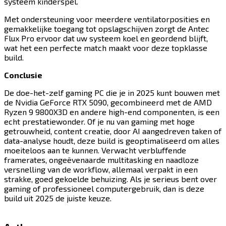
systeem kinderspel.​​​​‌ ‍ ​‍​‍‌‍ ‌ ​‍‌‍‍‌‌‍‌ ‌‍‍‌‌‍ ‍​‍​‍​ ‍‍​‍​‍‌ ​ ‌‍​‌‌‍ ‍‌‍‍‌‌ ‌​‌ ‍‌​‍ ‍‌‍‍‌‌‍ ​‍​‍​‍ ​​‍​‍‌‍‍​‌ ​‍‌‍‌‌‌‍‌‍​‍​‍​ ‍‍​‍​‍​‍ ‌‍​‌‌‍‌​‌‍ ‌‌‍‍‌‌‍ ‍​‍ ‌‍‍‌‌‍ ‍‌ ‌​‌‍‌‌‌‍ ‍‌ ‌​​‍ ‌‍‌‌‌‍‌​‌‍‍‌‌ ‌​​‍ ‌‍ ‌‌‍ ‌‍‌​‌‍‌‌​ ‌‌ ​​‌ ​‍‌‍‌‌‌ ​ ‌‍‌‌‌‍ ‍‌ ‌​‌‍​‌‌ ‌​‌‍‍‌‌‍ ‌‍ ‍​ ‍ ‌‍‍‌‌‍‌​​ ‌​ ‍​​ ‌​​ ‍​‌‍​ ​ ​ ​ ‌‌‌‍​‌‌‍‌‌​‍ ‌​ ‍​​ ​ ​ ‍‌‌‍​‌​‍ ‌​ ‌​​ ‍‌‌‍​‌​ ‌‌​‍ ‌​ ‍‌‌‍‌‍​ ​ ‌‍‌‍​‍ ‌​ ‍​‌‍​‍​ ‌​‌‍​‌‌‍‌‍​ ​​​ ‌ ​ ‍‌​ ‌‌​ ​​​ ‍‌​ ‌ ​ ‍ ‌ ‌​‌ ‍‌‌ ​​‌‍‌‌​ ‌‌‍​‍‌ ‌‌‌‍‍‌‌‍ ​‌‍‌​​ ‍ ‌ ​​‌‍​‌‌ ‌​‌‍‍​​ ‌‌‍‍‌​ ​‌​ ‍​‌‍ ‍‌‌ ‌‍ ​‌‍ ‌‍ ‍‌‍‌ ‌‌ ‌‍‌​‌‍‌‌‌ ​ ‌‍​ ​‍‌‌​ ‌‌‌​​‍‌‌ ‌‍‍ ‌‍‌‌‌ ‍‌​‍‌‌​ ​ ‌​‌​​‍‌‌​ ​ ‌​‌​​‍‌‌​ ​‍​ ​‍‌‍ ‍‌‍ ​​‍‌‌​ ​‍​ ​‍​‍‌‌​ ‌‌‌​‌​​‍ ‍‌ ‌‍‌‍​‌‌‍ ​‌ ‌‌‌‍‌‌​‍‌‌​ ‌‌‌​​‍‌‌ ‌‍‍ ‌‍‌‌‌ ‍‌​‍‌‌​ ​ ‌​‌​​‍‌‌​ ​ ‌​‌​​‍‌‌​ ​‍​ ​‍‌‍​ ​ ​ ​ ‌‌​ ‌‍‌‍​‍​ ‌​​ ​​​ ​​​ ​​‌‍​‍​ ​‌​ ‌​​‍‌‌​ ​‍​ ​‍​‍‌‌​ ‌‌‌​‌​​‍ ‍‌‍​ ‌‍‍​‌‍‍‌‌‍ ​‌‍‌​‌ ​‍‌‍‌‌‌‍ ‍​‍‌‌​ ‌‌‌​​‍‌‌ ‌‍‍ ‌‍‌‌‌ ‍‌​‍‌‌​ ​ ‌​‌​​‍‌‌​ ​ ‌​‌​​‍‌‌​ ​‍​ ​‍​ ‌‍‌‍‌‍‌‍​ ​ ‍​‌‍‌​‌‍​‍‌‍​‌​ ‌‌‌‍​ ​ ‌‌​ ‍‌​ ​ ​‍‌‌​ ​‍​ ​‍​‍‌‌​ ‌‌‌​‌​​‍ ‍‌ ‌​‌‍‌‌‌ ‍​‌ ‌​​ ‌‍​‍‌‍​‌‌ ​ ‌‍‌‌‌‌‌‌‌ ​‍‌‍ ​​ ‌​‍‌‌​ ​‍‌​‌‍‌‍​‌‌‍‌​‌‍ ‌‌‍‍‌‌‍ ‍​‍‌‍‌‍‍‌‌‍‌​​ ‌​ ‍​​ ‌​​ ‍​‌‍​ ​ ​ ​ ‌‌‌‍​‌‌‍‌‌​‍ ‌​ ‍​​ ​ ​ ‍‌‌‍​‌​‍ ‌​ ‌​​ ‍‌‌‍​‌​ ‌‌​‍ ‌​ ‍‌‌‍‌‍​ ​ ‌‍‌‍​‍ ‌​ ‍​‌‍​‍​ ‌​‌‍​‌‌‍‌‍​ ​​​ ‌ ​ ‍‌​ ‌‌​ ​​​ ‍‌​ ‌ ​‍‌‍‌ ‌​‌ ‍‌‌ ​​‌‍‌‌​ ‌‌‍​‍‌ ‌‌‌‍‍‌‌‍ ​‌‍‌​​‍‌‍‌ ​​‌‍​‌‌ ‌​‌‍‍​​ ‌‌‍‍‌​ ​‌​ ‍​‌‍ ‍‌‌ ‌‍ ​‌‍ ‌‍ ‍‌‍‌ ‌‌ ‌‍‌​‌‍‌‌‌ ​ ‌‍​ ​‍‌‌​ ‌‌‌​​‍‌‌ ‌‍‍ ‌‍‌‌‌ ‍‌​‍‌‌​ ​ ‌​‌​​‍‌‌​ ​ ‌​‌​​‍‌‌​ ​‍​ ​‍‌‍ ‍‌‍ ​​‍‌‌​ ​‍​ ​‍​‍‌‌​ ‌‌‌​‌​​‍ ‍‌ ‌‍‌‍​‌‌‍ ​‌ ‌‌‌‍‌‌​‍‌‌​ ‌‌‌​​‍‌‌ ‌‍‍ ‌‍‌‌‌ ‍‌​‍‌‌​ ​ ‌​‌​​‍‌‌​ ​ ‌​‌​​‍‌‌​ ​‍​ ​‍‌‍​ ​ ​ ​ ‌‌​ ‌‍‌‍​‍​ ‌​​ ​​​ ​​​ ​​‌‍​‍​ ​‌​ ‌​​‍‌‌​ ​‍​ ​‍​‍‌‌​ ‌‌‌​‌​​‍ ‍‌‍​ ‌‍‍​‌‍‍‌‌‍ ​‌‍‌​‌ ​‍‌‍‌‌‌‍ ‍​‍‌‌​ ‌‌‌​​‍‌‌ ‌‍‍ ‌‍‌‌‌ ‍‌​‍‌‌​ ​ ‌​‌​​‍‌‌​ ​ ‌​‌​​‍‌‌​ ​‍​ ​‍​ ‌‍‌‍‌‍‌‍​ ​ ‍​‌‍‌​‌‍​‍‌‍​‌​ ‌‌‌‍​ ​ ‌‌​ ‍‌​ ​ ​‍‌‌​ ​‍​ ​‍​‍‌‌​ ‌‌‌​‌​​‍ ‍‌ ‌​‌‍‌‌‌ ‍​‌ ‌​​‍‌‍‌ ​​‌‍‌‌‌ ​‍‌ ​ ‌ ​​‌‍‌‌‌‍​ ‌ ‌​‌‍‍‌‌ ‌‍‌‍‌‌​ ‌‌ ​​‌ ‌‌‌‍​‍‌‍ ​‌‍‍‌‌ ​ ‌‍‍​‌‍‌‌‌‍‌​​‍​‍‌ ‌
Met ondersteuning voor meerdere ventilatorposities en
gemakkelijke toegang tot opslagschijven zorgt de Antec
Flux Pro ervoor dat uw systeem koel en geordend blijft,
wat het een perfecte match maakt voor deze topklasse
build.​​​​‌ ‍ ​‍​‍‌‍ ‌ ​‍‌‍‍‌‌‍‌ ‌‍‍‌‌‍ ‍​‍​‍​ ‍‍​‍​‍‌ ​ ‌‍​‌‌‍ ‍‌‍‍‌‌ ‌​‌ ‍‌​‍ ‍‌‍‍‌‌‍ ​‍​‍​‍ ​​‍​‍‌‍‍​‌ ​‍‌‍‌‌‌‍‌‍​‍​‍​ ‍‍​‍​‍​‍ ‌‍​‌‌‍‌​‌‍ ‌‌‍‍‌‌‍ ‍​‍ ‌‍‍‌‌‍ ‍‌ ‌​‌‍‌‌‌‍ ‍‌ ‌​​‍ ‌‍‌‌‌‍‌​‌‍‍‌‌ ‌​​‍ ‌‍ ‌‌‍ ‌‍‌​‌‍‌‌​ ‌‌ ​​‌ ​‍‌‍‌‌‌ ​ ‌‍‌‌‌‍ ‍‌ ‌​‌‍​‌‌ ‌​‌‍‍‌‌‍ ‌‍ ‍​ ‍ ‌‍‍‌‌‍‌​​ ‌​ ‍​​ ‌​​ ‍​‌‍​ ​ ​ ​ ‌‌‌‍​‌‌‍‌‌​‍ ‌​ ‍​​ ​ ​ ‍‌‌‍​‌​‍ ‌​ ‌​​ ‍‌‌‍​‌​ ‌‌​‍ ‌​ ‍‌‌‍‌‍​ ​ ‌‍‌‍​‍ ‌​ ‍​‌‍​‍​ ‌​‌‍​‌‌‍‌‍​ ​​​ ‌ ​ ‍‌​ ‌‌​ ​​​ ‍‌​ ‌ ​ ‍ ‌ ‌​‌ ‍‌‌ ​​‌‍‌‌​ ‌‌‍​‍‌ ‌‌‌‍‍‌‌‍ ​‌‍‌​​ ‍ ‌ ​​‌‍​‌‌ ‌​‌‍‍​​ ‌‌‍‍‌​ ​‌​ ‍​‌‍ ‍‌‌ ‌‍ ​‌‍ ‌‍ ‍‌‍‌ ‌‌ ‌‍‌​‌‍‌‌‌ ​ ‌‍​ ​‍‌‌​ ‌‌‌​​‍‌‌ ‌‍‍ ‌‍‌‌‌ ‍‌​‍‌‌​ ​ ‌​‌​​‍‌‌​ ​ ‌​‌​​‍‌‌​ ​‍​ ​‍‌‍ ‍‌‍ ​​‍‌‌​ ​‍​ ​‍​‍‌‌​ ‌‌‌​‌​​‍ ‍‌ ‌‍‌‍​‌‌‍ ​‌ ‌‌‌‍‌‌​‍‌‌​ ‌‌‌​​‍‌‌ ‌‍‍ ‌‍‌‌‌ ‍‌​‍‌‌​ ​ ‌​‌​​‍‌‌​ ​ ‌​‌​​‍‌‌​ ​‍​ ​‍​ ‌ ‌‍‌​‌‍​ ​ ‌ ‌‍‌​‌‍‌‌‌‍​‌​ ​ ​ ​‍​ ​​‌‍​ ​ ​ ​‍‌‌​ ​‍​ ​‍​‍‌‌​ ‌‌‌​‌​​‍ ‍‌‍​ ‌‍‍​‌‍‍‌‌‍ ​‌‍‌​‌ ​‍‌‍‌‌‌‍ ‍​‍‌‌​ ‌‌‌​​‍‌‌ ‌‍‍ ‌‍‌‌‌ ‍‌​‍‌‌​ ​ ‌​‌​​‍‌‌​ ​ ‌​‌​​‍‌‌​ ​‍​ ​‍‌‍‌‍​ ​‌​ ​‌​ ‍‌​ ​​​ ​​​ ‌ ‌‍​‌‌‍‌‍​ ‍‌​ ​ ​ ‌‌​‍‌‌​ ​‍​ ​‍​‍‌‌​ ‌‌‌​‌​​‍ ‍‌ ‌​‌‍‌‌‌ ‍​‌ ‌​​ ‌‍​‍‌‍​‌‌ ​ ‌‍‌‌‌‌‌‌‌ ​‍‌‍ ​​ ‌​‍‌‌​ ​‍‌​‌‍‌‍​‌‌‍‌​‌‍ ‌‌‍‍‌‌‍ ‍​‍‌‍‌‍‍‌‌‍‌​​ ‌​ ‍​​ ‌​​ ‍​‌‍​ ​ ​ ​ ‌‌‌‍​‌‌‍‌‌​‍ ‌​ ‍​​ ​ ​ ‍‌‌‍​‌​‍ ‌​ ‌​​ ‍‌‌‍​‌​ ‌‌​‍ ‌​ ‍‌‌‍‌‍​ ​ ‌‍‌‍​‍ ‌​ ‍​‌‍​‍​ ‌​‌‍​‌‌‍‌‍​ ​​​ ‌ ​ ‍‌​ ‌‌​ ​​​ ‍‌​ ‌ ​‍‌‍‌ ‌​‌ ‍‌‌ ​​‌‍‌‌​ ‌‌‍​‍‌ ‌‌‌‍‍‌‌‍ ​‌‍‌​​‍‌‍‌ ​​‌‍​‌‌ ‌​‌‍‍​​ ‌‌‍‍‌​ ​‌​ ‍​‌‍ ‍‌‌ ‌‍ ​‌‍ ‌‍ ‍‌‍‌ ‌‌ ‌‍‌​‌‍‌‌‌ ​ ‌‍​ ​‍‌‌​ ‌‌‌​​‍‌‌ ‌‍‍ ‌‍‌‌‌ ‍‌​‍‌‌​ ​ ‌​‌​​‍‌‌​ ​ ‌​‌​​‍‌‌​ ​‍​ ​‍‌‍ ‍‌‍ ​​‍‌‌​ ​‍​ ​‍​‍‌‌​ ‌‌‌​‌​​‍ ‍‌ ‌‍‌‍​‌‌‍ ​‌ ‌‌‌‍‌‌​‍‌‌​ ‌‌‌​​‍‌‌ ‌‍‍ ‌‍‌‌‌ ‍‌​‍‌‌​ ​ ‌​‌​​‍‌‌​ ​ ‌​‌​​‍‌‌​ ​‍​ ​‍​ ‌ ‌‍‌​‌‍​ ​ ‌ ‌‍‌​‌‍‌‌‌‍​‌​ ​ ​ ​‍​ ​​‌‍​ ​ ​ ​‍‌‌​ ​‍​ ​‍​‍‌‌​ ‌‌‌​‌​​‍ ‍‌‍​ ‌‍‍​‌‍‍‌‌‍ ​‌‍‌​‌ ​‍‌‍‌‌‌‍ ‍​‍‌‌​ ‌‌‌​​‍‌‌ ‌‍‍ ‌‍‌‌‌ ‍‌​‍‌‌​ ​ ‌​‌​​‍‌‌​ ​ ‌​‌​​‍‌‌​ ​‍​ ​‍‌‍‌‍​ ​‌​ ​‌​ ‍‌​ ​​​ ​​​ ‌ ‌‍​‌‌‍‌‍​ ‍‌​ ​ ​ ‌‌​‍‌‌​ ​‍​ ​‍​‍‌‌​ ‌‌‌​‌​​‍ ‍‌ ‌​‌‍‌‌‌ ‍​‌ ‌​​‍‌‍‌ ​​‌‍‌‌‌ ​‍‌ ​ ‌ ​​‌‍‌‌‌‍​ ‌ ‌​‌‍‍‌‌ ‌‍‌‍‌‌​ ‌‌ ​​‌ ‌‌‌‍​‍‌‍ ​‌‍‍‌‌ ​ ‌‍‍​‌‍‌‌‌‍‌​​‍​‍‌ ‌
Conclusie​​​​‌ ‍ ​‍​‍‌‍ ‌ ​‍‌‍‍‌‌‍‌ ‌‍‍‌‌‍ ‍​‍​‍​ ‍‍​‍​‍‌ ​ ‌‍​‌‌‍ ‍‌‍‍‌‌ ‌​‌ ‍‌​‍ ‍‌‍‍‌‌‍ ​‍​‍​‍ ​​‍​‍‌‍‍​‌ ​‍‌‍‌‌‌‍‌‍​‍​‍​ ‍‍​‍​‍​‍ ‌‍​‌‌‍‌​‌‍ ‌‌‍‍‌‌‍ ‍​‍ ‌‍‍‌‌‍ ‍‌ ‌​‌‍‌‌‌‍ ‍‌ ‌​​‍ ‌‍‌‌‌‍‌​‌‍‍‌‌ ‌​​‍ ‌‍ ‌‌‍ ‌‍‌​‌‍‌‌​ ‌‌ ​​‌ ​‍‌‍‌‌‌ ​ ‌‍‌‌‌‍ ‍‌ ‌​‌‍​‌‌ ‌​‌‍‍‌‌‍ ‌‍ ‍​ ‍ ‌‍‍‌‌‍‌​​ ‌​ ‍​​ ‌​​ ‍​‌‍​ ​ ​ ​ ‌‌‌‍​‌‌‍‌‌​‍ ‌​ ‍​​ ​ ​ ‍‌‌‍​‌​‍ ‌​ ‌​​ ‍‌‌‍​‌​ ‌‌​‍ ‌​ ‍‌‌‍‌‍​ ​ ‌‍‌‍​‍ ‌​ ‍​‌‍​‍​ ‌​‌‍​‌‌‍‌‍​ ​​​ ‌ ​ ‍‌​ ‌‌​ ​​​ ‍‌​ ‌ ​ ‍ ‌ ‌​‌ ‍‌‌ ​​‌‍‌‌​ ‌‌‍​‍‌ ‌‌‌‍‍‌‌‍ ​‌‍‌​​ ‍ ‌ ​​‌‍​‌‌ ‌​‌‍‍​​ ‌‌‍‍‌​ ​‌​ ‍​‌‍ ‍‌‌ ‌‍ ​‌‍ ‌‍ ‍‌‍‌ ‌‌ ‌‍‌​‌‍‌‌‌ ​ ‌‍​ ​‍‌‌​ ‌‌‌​​‍‌‌ ‌‍‍ ‌‍‌‌‌ ‍‌​‍‌‌​ ​ ‌​‌​​‍‌‌​ ​ ‌​‌​​‍‌‌​ ​‍​ ​‍‌‍ ‍‌‍ ​​‍‌‌​ ​‍​ ​‍​‍‌‌​ ‌‌‌​‌​​‍ ‍‌ ‌‍‌‍​‌‌‍ ​‌ ‌‌‌‍‌‌​‍‌‌​ ‌‌‌​​‍‌‌ ‌‍‍ ‌‍‌‌‌ ‍‌​‍‌‌​ ​ ‌​‌​​‍‌‌​ ​ ‌​‌​​‍‌‌​ ​‍​ ​‍​ ‌‍‌‍​ ‌‍​‍‌‍‌​​ ​​‌‍​ ‌‍​‌​ ‌ ​ ‌‌‌‍‌​‌‍​‍​ ‌‍​‍‌‌​ ​‍​ ​‍​‍‌‌​ ‌‌‌​‌​​‍ ‍‌‍​ ‌‍‍​‌‍‍‌‌‍ ​‌‍‌​‌ ​‍‌‍‌‌‌‍ ‍​‍‌‌​ ‌‌‌​​‍‌‌ ‌‍‍ ‌‍‌‌‌ ‍‌​‍‌‌​ ​ ‌​‌​​‍‌‌​ ​ ‌​‌​​‍‌‌​ ​‍​ ​‍‌‍​‌​ ​​‌‍​‍‌‍‌‌‌‍​‍​ ​​​ ‌ ‌‍‌‍‌‍​ ​ ​ ​ ‌ ‌‍‌‌​‍‌‌​ ​‍​ ​‍​‍‌‌​ ‌‌‌​‌​​‍ ‍‌ ‌​‌‍‌‌‌ ‍​‌ ‌​​ ‌‍​‍‌‍​‌‌ ​ ‌‍‌‌‌‌‌‌‌ ​‍‌‍ ​​ ‌​‍‌‌​ ​‍‌​‌‍‌‍​‌‌‍‌​‌‍ ‌‌‍‍‌‌‍ ‍​‍‌‍‌‍‍‌‌‍‌​​ ‌​ ‍​​ ‌​​ ‍​‌‍​ ​ ​ ​ ‌‌‌‍​‌‌‍‌‌​‍ ‌​ ‍​​ ​ ​ ‍‌‌‍​‌​‍ ‌​ ‌​​ ‍‌‌‍​‌​ ‌‌​‍ ‌​ ‍‌‌‍‌‍​ ​ ‌‍‌‍​‍ ‌​ ‍​‌‍​‍​ ‌​‌‍​‌‌‍‌‍​ ​​​ ‌ ​ ‍‌​ ‌‌​ ​​​ ‍‌​ ‌ ​‍‌‍‌ ‌​‌ ‍‌‌ ​​‌‍‌‌​ ‌‌‍​‍‌ ‌‌‌‍‍‌‌‍ ​‌‍‌​​‍‌‍‌ ​​‌‍​‌‌ ‌​‌‍‍​​ ‌‌‍‍‌​ ​‌​ ‍​‌‍ ‍‌‌ ‌‍ ​‌‍ ‌‍ ‍‌‍‌ ‌‌ ‌‍‌​‌‍‌‌‌ ​ ‌‍​ ​‍‌‌​ ‌‌‌​​‍‌‌ ‌‍‍ ‌‍‌‌‌ ‍‌​‍‌‌​ ​ ‌​‌​​‍‌‌​ ​ ‌​‌​​‍‌‌​ ​‍​ ​‍‌‍ ‍‌‍ ​​‍‌‌​ ​‍​ ​‍​‍‌‌​ ‌‌‌​‌​​‍ ‍‌ ‌‍‌‍​‌‌‍ ​‌ ‌‌‌‍‌‌​‍‌‌​ ‌‌‌​​‍‌‌ ‌‍‍ ‌‍‌‌‌ ‍‌​‍‌‌​ ​ ‌​‌​​‍‌‌​ ​ ‌​‌​​‍‌‌​ ​‍​ ​‍​ ‌‍‌‍​ ‌‍​‍‌‍‌​​ ​​‌‍​ ‌‍​‌​ ‌ ​ ‌‌‌‍‌​‌‍​‍​ ‌‍​‍‌‌​ ​‍​ ​‍​‍‌‌​ ‌‌‌​‌​​‍ ‍‌‍​ ‌‍‍​‌‍‍‌‌‍ ​‌‍‌​‌ ​‍‌‍‌‌‌‍ ‍​‍‌‌​ ‌‌‌​​‍‌‌ ‌‍‍ ‌‍‌‌‌ ‍‌​‍‌‌​ ​ ‌​‌​​‍‌‌​ ​ ‌​‌​​‍‌‌​ ​‍​ ​‍‌‍​‌​ ​​‌‍​‍‌‍‌‌‌‍​‍​ ​​​ ‌ ‌‍‌‍‌‍​ ​ ​ ​ ‌ ‌‍‌‌​‍‌‌​ ​‍​ ​‍​‍‌‌​ ‌‌‌​‌​​‍ ‍‌ ‌​‌‍‌‌‌ ‍​‌ ‌​​‍‌‍‌ ​​‌‍‌‌‌ ​‍‌ ​ ‌ ​​‌‍‌‌‌‍​ ‌ ‌​‌‍‍‌‌ ‌‍‌‍‌‌​ ‌‌ ​​‌ ‌‌‌‍​‍‌‍ ​‌‍‍‌‌ ​ ‌‍‍​‌‍‌‌‌‍‌​​‍​‍‌ ‌
De doe-het-zelf gaming PC die je in 2025 kunt bouwen met
de Nvidia GeForce RTX 5090, gecombineerd met de AMD
Ryzen 9 9800X3D en andere high-end componenten, is een
echt prestatiewonder. Of je nu van gaming met hoge
getrouwheid, content creatie, door AI aangedreven taken of
data-analyse houdt, deze build is geoptimaliseerd om alles
moeiteloos aan te kunnen. Verwacht verbluffende
framerates, ongeëvenaarde multitasking en naadloze
versnelling van de workflow, allemaal verpakt in een
strakke, goed gekoelde behuizing. Als je serieus bent over
gaming of professioneel computergebruik, dan is deze
build uit 2025 de juiste keuze.