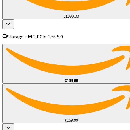
€1990.00
Storage -
M.2 PCIe Gen 5.0​​​​‌ ‍ ​‍​‍‌‍ ‌ ​‍‌‍‍‌‌‍‌ ‌‍‍‌‌‍ ‍​‍​‍​ ‍‍​‍​‍‌ ​ ‌‍​‌‌‍ ‍‌‍‍‌‌ ‌​‌ ‍‌​‍ ‍‌‍‍‌‌‍ ​‍​‍​‍ ​​‍​‍‌‍‍​‌ ​‍‌‍‌‌‌‍‌‍​‍​‍​ ‍‍​‍​‍​‍ ‌‍​‌‌‍‌​‌‍ ‌‌‍‍‌‌‍ ‍​‍ ‌‍‍‌‌‍ ‍‌ ‌​‌‍‌‌‌‍ ‍‌ ‌​​‍ ‌‍‌‌‌‍‌​‌‍‍‌‌ ‌​​‍ ‌‍ ‌‌‍ ‌‍‌​‌‍‌‌​ ‌‌ ​​‌ ​‍‌‍‌‌‌ ​ ‌‍‌‌‌‍ ‍‌ ‌​‌‍​‌‌ ‌​‌‍‍‌‌‍ ‌‍ ‍​ ‍ ‌‍‍‌‌‍‌​​ ‌‌‍‌​‌‍‌‌​ ‍‌​ ​‍​ ​‌‌‍​ ‌‍​ ​ ​‌​‍ ‌​ ​‌‌‍​‌​ ​​​ ​‍​‍ ‌​ ‌​​ ‌‍‌‍‌​​ ​‍​‍ ‌‌‍​‌‌‍​‌‌‍‌​​ ​​​‍ ‌‌‍​ ‌‍‌‌​ ​​​ ​‍​ ‍​​ ‌‌​ ​‌​ ‌​‌‍‌‍‌‍‌‌‌‍​‍‌‍​ ​ ‍ ‌ ‌​‌ ‍‌‌ ​​‌‍‌‌​ ‌‌ ​ ‌ ‌​‌‍ ‌ ​‍‌‍​‌‌‍‌ ‌‍‌‌​ ‍ ‌ ​​‌‍​‌‌ ‌​‌‍‍​​ ‌‌‍ ‍‌‍​‌‌‍ ‌‌‍‌‌​ ‌‍​‍‌‍​‌‌ ​ ‌‍‌‌‌‌‌‌‌ ​‍‌‍ ​​ ‌​‍‌‌​ ​‍‌​‌‍‌‍​‌‌‍‌​‌‍ ‌‌‍‍‌‌‍ ‍​‍‌‍‌‍‍‌‌‍‌​​ ‌‌‍‌​‌‍‌‌​ ‍‌​ ​‍​ ​‌‌‍​ ‌‍​ ​ ​‌​‍ ‌​ ​‌‌‍​‌​ ​​​ ​‍​‍ ‌​ ‌​​ ‌‍‌‍‌​​ ​‍​‍ ‌‌‍​‌‌‍​‌‌‍‌​​ ​​​‍ ‌‌‍​ ‌‍‌‌​ ​​​ ​‍​ ‍​​ ‌‌​ ​‌​ ‌​‌‍‌‍‌‍‌‌‌‍​‍‌‍​ ​‍‌‍‌ ‌​‌ ‍‌‌ ​​‌‍‌‌​ ‌‌ ​ ‌ ‌​‌‍ ‌ ​‍‌‍​‌‌‍‌ ‌‍‌‌​‍‌‍‌ ​​‌‍​‌‌ ‌​‌‍‍​​ ‌‌‍ ‍‌‍​‌‌‍ ‌‌‍‌‌​‍‌‍‌ ​​‌‍‌‌‌ ​‍‌ ​ ‌ ​​‌‍‌‌‌‍​ ‌ ‌​‌‍‍‌‌ ‌‍‌‍‌‌​ ‌‌ ​​‌ ‌‌‌‍​‍‌‍ ​‌‍‍‌‌ ​ ‌‍‍​‌‍‌‌‌‍‌​​‍​‍‌ ‌
€169.99
€169.99