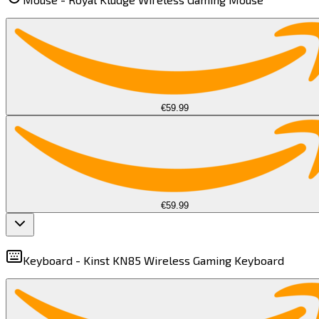
€59.99
€59.99
Keyboard -
Kinst KN85 Wireless Gaming Keyboard​​​​‌ ‍ ​‍​‍‌‍ ‌ ​‍‌‍‍‌‌‍‌ ‌‍‍‌‌‍ ‍​‍​‍​ ‍‍​‍​‍‌ ​ ‌‍​‌‌‍ ‍‌‍‍‌‌ ‌​‌ ‍‌​‍ ‍‌‍‍‌‌‍ ​‍​‍​‍ ​​‍​‍‌‍‍​‌ ​‍‌‍‌‌‌‍‌‍​‍​‍​ ‍‍​‍​‍​‍ ‌‍​‌‌‍‌​‌‍ ‌‌‍‍‌‌‍ ‍​‍ ‌‍‍‌‌‍ ‍‌ ‌​‌‍‌‌‌‍ ‍‌ ‌​​‍ ‌‍‌‌‌‍‌​‌‍‍‌‌ ‌​​‍ ‌‍ ‌‌‍ ‌‍‌​‌‍‌‌​ ‌‌ ​​‌ ​‍‌‍‌‌‌ ​ ‌‍‌‌‌‍ ‍‌ ‌​‌‍​‌‌ ‌​‌‍‍‌‌‍ ‌‍ ‍​ ‍ ‌‍‍‌‌‍‌​​ ‌‌‍‌​‌‍‌​‌‍​ ​ ‌​‌‍​ ​ ‌‌​ ‌‌​ ‍‌​‍ ‌‌‍‌​​ ‌‌​ ‌‌​ ​ ​‍ ‌​ ‌​​ ‍‌‌‍‌‌​ ​​​‍ ‌‌‍​‍‌‍‌‌‌‍‌‍‌‍​ ​‍ ‌​ ‍​​ ‌​‌‍​‍​ ​‌​ ‍‌​ ‌ ‌‍​‌‌‍​ ‌‍‌‌​ ​​​ ‌​​ ‌‌​ ‍ ‌ ‌​‌ ‍‌‌ ​​‌‍‌‌​ ‌‌‍ ‌ ‌​‌‍‍​‌‍‌‌‌ ​‍​ ‍ ‌ ​​‌‍​‌‌ ‌​‌‍‍​​ ‌‌‍ ‍‌‍​‌‌‍ ‌‌‍‌‌​ ‌‍​‍‌‍​‌‌ ​ ‌‍‌‌‌‌‌‌‌ ​‍‌‍ ​​ ‌​‍‌‌​ ​‍‌​‌‍‌‍​‌‌‍‌​‌‍ ‌‌‍‍‌‌‍ ‍​‍‌‍‌‍‍‌‌‍‌​​ ‌‌‍‌​‌‍‌​‌‍​ ​ ‌​‌‍​ ​ ‌‌​ ‌‌​ ‍‌​‍ ‌‌‍‌​​ ‌‌​ ‌‌​ ​ ​‍ ‌​ ‌​​ ‍‌‌‍‌‌​ ​​​‍ ‌‌‍​‍‌‍‌‌‌‍‌‍‌‍​ ​‍ ‌​ ‍​​ ‌​‌‍​‍​ ​‌​ ‍‌​ ‌ ‌‍​‌‌‍​ ‌‍‌‌​ ​​​ ‌​​ ‌‌​‍‌‍‌ ‌​‌ ‍‌‌ ​​‌‍‌‌​ ‌‌‍ ‌ ‌​‌‍‍​‌‍‌‌‌ ​‍​‍‌‍‌ ​​‌‍​‌‌ ‌​‌‍‍​​ ‌‌‍ ‍‌‍​‌‌‍ ‌‌‍‌‌​‍‌‍‌ ​​‌‍‌‌‌ ​‍‌ ​ ‌ ​​‌‍‌‌‌‍​ ‌ ‌​‌‍‍‌‌ ‌‍‌‍‌‌​ ‌‌ ​​‌ ‌‌‌‍​‍‌‍ ​‌‍‍‌‌ ​ ‌‍‍​‌‍‌‌‌‍‌​​‍​‍‌ ‌