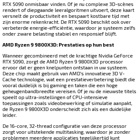
RTX 5090 onmisbaar vinden. Of je nu complexe 3D-scènes
rendert of diepgaande leeralgoritmen uitvoert, deze kaart
versnelt de productiviteit en bespaart kostbare tijd met
zijn enorme rekenkracht. De RTX 5090 beschikt ook over
verbeterde energie-efficiëntie, waardoor je systeem zelfs
onder zware belasting stabiel en responsief blijft.​​​​‌ ‍ ​‍​‍‌‍ ‌ ​‍‌‍‍‌‌‍‌ ‌‍‍‌‌‍ ‍​‍​‍​ ‍‍​‍​‍‌ ​ ‌‍​‌‌‍ ‍‌‍‍‌‌ ‌​‌ ‍‌​‍ ‍‌‍‍‌‌‍ ​‍​‍​‍ ​​‍​‍‌‍‍​‌ ​‍‌‍‌‌‌‍‌‍​‍​‍​ ‍‍​‍​‍​‍ ‌‍​‌‌‍‌​‌‍ ‌‌‍‍‌‌‍ ‍​‍ ‌‍‍‌‌‍ ‍‌ ‌​‌‍‌‌‌‍ ‍‌ ‌​​‍ ‌‍‌‌‌‍‌​‌‍‍‌‌ ‌​​‍ ‌‍ ‌‌‍ ‌‍‌​‌‍‌‌​ ‌‌ ​​‌ ​‍‌‍‌‌‌ ​ ‌‍‌‌‌‍ ‍‌ ‌​‌‍​‌‌ ‌​‌‍‍‌‌‍ ‌‍ ‍​ ‍ ‌‍‍‌‌‍‌​​ ‌​ ‍​​ ‌​​ ‍​‌‍​ ​ ​ ​ ‌‌‌‍​‌‌‍‌‌​‍ ‌​ ‍​​ ​ ​ ‍‌‌‍​‌​‍ ‌​ ‌​​ ‍‌‌‍​‌​ ‌‌​‍ ‌​ ‍‌‌‍‌‍​ ​ ‌‍‌‍​‍ ‌​ ‍​‌‍​‍​ ‌​‌‍​‌‌‍‌‍​ ​​​ ‌ ​ ‍‌​ ‌‌​ ​​​ ‍‌​ ‌ ​ ‍ ‌ ‌​‌ ‍‌‌ ​​‌‍‌‌​ ‌‌‍​‍‌ ‌‌‌‍‍‌‌‍ ​‌‍‌​​ ‍ ‌ ​​‌‍​‌‌ ‌​‌‍‍​​ ‌‌‍‍‌​ ​‌​ ‍​‌‍ ‍‌‌ ‌‍ ​‌‍ ‌‍ ‍‌‍‌ ‌‌ ‌‍‌​‌‍‌‌‌ ​ ‌‍​ ​‍‌‌​ ‌‌‌​​‍‌‌ ‌‍‍ ‌‍‌‌‌ ‍‌​‍‌‌​ ​ ‌​‌​​‍‌‌​ ​ ‌​‌​​‍‌‌​ ​‍​ ​‍‌‍ ‍‌‍ ​​‍‌‌​ ​‍​ ​‍​‍‌‌​ ‌‌‌​‌​​‍ ‍‌ ‌‍‌‍​‌‌‍ ​‌ ‌‌‌‍‌‌​‍‌‌​ ‌‌‌​​‍‌‌ ‌‍‍ ‌‍‌‌‌ ‍‌​‍‌‌​ ​ ‌​‌​​‍‌‌​ ​ ‌​‌​​‍‌‌​ ​‍​ ​‍​ ‍‌‌‍​‌​ ‌‌​ ‌​​ ‍‌‌‍‌‍​ ‌‌​ ‍‌​ ‍‌‌‍‌​​ ‍‌​ ‌​​‍‌‌​ ​‍​ ​‍​‍‌‌​ ‌‌‌​‌​​‍ ‍‌‍​ ‌‍‍​‌‍‍‌‌‍ ​‌‍‌​‌ ​‍‌‍‌‌‌‍ ‍​‍‌‌​ ‌‌‌​​‍‌‌ ‌‍‍ ‌‍‌‌‌ ‍‌​‍‌‌​ ​ ‌​‌​​‍‌‌​ ​ ‌​‌​​‍‌‌​ ​‍​ ​‍‌‍​‌‌‍‌​‌‍​ ‌‍‌‍​ ‍‌​ ‍​​ ​‍​ ‌‍​ ‌ ​ ‍‌‌‍‌​​ ​​​‍‌‌​ ​‍​ ​‍​‍‌‌​ ‌‌‌​‌​​‍ ‍‌ ‌​‌‍‌‌‌ ‍​‌ ‌​​ ‌‍​‍‌‍​‌‌ ​ ‌‍‌‌‌‌‌‌‌ ​‍‌‍ ​​ ‌​‍‌‌​ ​‍‌​‌‍‌‍​‌‌‍‌​‌‍ ‌‌‍‍‌‌‍ ‍​‍‌‍‌‍‍‌‌‍‌​​ ‌​ ‍​​ ‌​​ ‍​‌‍​ ​ ​ ​ ‌‌‌‍​‌‌‍‌‌​‍ ‌​ ‍​​ ​ ​ ‍‌‌‍​‌​‍ ‌​ ‌​​ ‍‌‌‍​‌​ ‌‌​‍ ‌​ ‍‌‌‍‌‍​ ​ ‌‍‌‍​‍ ‌​ ‍​‌‍​‍​ ‌​‌‍​‌‌‍‌‍​ ​​​ ‌ ​ ‍‌​ ‌‌​ ​​​ ‍‌​ ‌ ​‍‌‍‌ ‌​‌ ‍‌‌ ​​‌‍‌‌​ ‌‌‍​‍‌ ‌‌‌‍‍‌‌‍ ​‌‍‌​​‍‌‍‌ ​​‌‍​‌‌ ‌​‌‍‍​​ ‌‌‍‍‌​ ​‌​ ‍​‌‍ ‍‌‌ ‌‍ ​‌‍ ‌‍ ‍‌‍‌ ‌‌ ‌‍‌​‌‍‌‌‌ ​ ‌‍​ ​‍‌‌​ ‌‌‌​​‍‌‌ ‌‍‍ ‌‍‌‌‌ ‍‌​‍‌‌​ ​ ‌​‌​​‍‌‌​ ​ ‌​‌​​‍‌‌​ ​‍​ ​‍‌‍ ‍‌‍ ​​‍‌‌​ ​‍​ ​‍​‍‌‌​ ‌‌‌​‌​​‍ ‍‌ ‌‍‌‍​‌‌‍ ​‌ ‌‌‌‍‌‌​‍‌‌​ ‌‌‌​​‍‌‌ ‌‍‍ ‌‍‌‌‌ ‍‌​‍‌‌​ ​ ‌​‌​​‍‌‌​ ​ ‌​‌​​‍‌‌​ ​‍​ ​‍​ ‍‌‌‍​‌​ ‌‌​ ‌​​ ‍‌‌‍‌‍​ ‌‌​ ‍‌​ ‍‌‌‍‌​​ ‍‌​ ‌​​‍‌‌​ ​‍​ ​‍​‍‌‌​ ‌‌‌​‌​​‍ ‍‌‍​ ‌‍‍​‌‍‍‌‌‍ ​‌‍‌​‌ ​‍‌‍‌‌‌‍ ‍​‍‌‌​ ‌‌‌​​‍‌‌ ‌‍‍ ‌‍‌‌‌ ‍‌​‍‌‌​ ​ ‌​‌​​‍‌‌​ ​ ‌​‌​​‍‌‌​ ​‍​ ​‍‌‍​‌‌‍‌​‌‍​ ‌‍‌‍​ ‍‌​ ‍​​ ​‍​ ‌‍​ ‌ ​ ‍‌‌‍‌​​ ​​​‍‌‌​ ​‍​ ​‍​‍‌‌​ ‌‌‌​‌​​‍ ‍‌ ‌​‌‍‌‌‌ ‍​‌ ‌​​‍‌‍‌ ​​‌‍‌‌‌ ​‍‌ ​ ‌ ​​‌‍‌‌‌‍​ ‌ ‌​‌‍‍‌‌ ‌‍‌‍‌‌​ ‌‌ ​​‌ ‌‌‌‍​‍‌‍ ​‌‍‍‌‌ ​ ‌‍‍​‌‍‌‌‌‍‌​​‍​‍‌ ‌
AMD Ryzen 9 9800X3D: Prestaties op hun best​​​​‌ ‍ ​‍​‍‌‍ ‌ ​‍‌‍‍‌‌‍‌ ‌‍‍‌‌‍ ‍​‍​‍​ ‍‍​‍​‍‌ ​ ‌‍​‌‌‍ ‍‌‍‍‌‌ ‌​‌ ‍‌​‍ ‍‌‍‍‌‌‍ ​‍​‍​‍ ​​‍​‍‌‍‍​‌ ​‍‌‍‌‌‌‍‌‍​‍​‍​ ‍‍​‍​‍​‍ ‌‍​‌‌‍‌​‌‍ ‌‌‍‍‌‌‍ ‍​‍ ‌‍‍‌‌‍ ‍‌ ‌​‌‍‌‌‌‍ ‍‌ ‌​​‍ ‌‍‌‌‌‍‌​‌‍‍‌‌ ‌​​‍ ‌‍ ‌‌‍ ‌‍‌​‌‍‌‌​ ‌‌ ​​‌ ​‍‌‍‌‌‌ ​ ‌‍‌‌‌‍ ‍‌ ‌​‌‍​‌‌ ‌​‌‍‍‌‌‍ ‌‍ ‍​ ‍ ‌‍‍‌‌‍‌​​ ‌​ ‍​​ ‌​​ ‍​‌‍​ ​ ​ ​ ‌‌‌‍​‌‌‍‌‌​‍ ‌​ ‍​​ ​ ​ ‍‌‌‍​‌​‍ ‌​ ‌​​ ‍‌‌‍​‌​ ‌‌​‍ ‌​ ‍‌‌‍‌‍​ ​ ‌‍‌‍​‍ ‌​ ‍​‌‍​‍​ ‌​‌‍​‌‌‍‌‍​ ​​​ ‌ ​ ‍‌​ ‌‌​ ​​​ ‍‌​ ‌ ​ ‍ ‌ ‌​‌ ‍‌‌ ​​‌‍‌‌​ ‌‌‍​‍‌ ‌‌‌‍‍‌‌‍ ​‌‍‌​​ ‍ ‌ ​​‌‍​‌‌ ‌​‌‍‍​​ ‌‌‍‍‌​ ​‌​ ‍​‌‍ ‍‌‌ ‌‍ ​‌‍ ‌‍ ‍‌‍‌ ‌‌ ‌‍‌​‌‍‌‌‌ ​ ‌‍​ ​‍‌‌​ ‌‌‌​​‍‌‌ ‌‍‍ ‌‍‌‌‌ ‍‌​‍‌‌​ ​ ‌​‌​​‍‌‌​ ​ ‌​‌​​‍‌‌​ ​‍​ ​‍‌‍ ‍‌‍ ​​‍‌‌​ ​‍​ ​‍​‍‌‌​ ‌‌‌​‌​​‍ ‍‌ ‌‍‌‍​‌‌‍ ​‌ ‌‌‌‍‌‌​‍‌‌​ ‌‌‌​​‍‌‌ ‌‍‍ ‌‍‌‌‌ ‍‌​‍‌‌​ ​ ‌​‌​​‍‌‌​ ​ ‌​‌​​‍‌‌​ ​‍​ ​‍‌‍‌‌​ ‌‌​ ​ ‌‍​‌​ ‌‍​ ‍‌​ ‌​​ ​​​ ​ ​ ‍‌​ ​‍​ ‍​​‍‌‌​ ​‍​ ​‍​‍‌‌​ ‌‌‌​‌​​‍ ‍‌‍​ ‌‍‍​‌‍‍‌‌‍ ​‌‍‌​‌ ​‍‌‍‌‌‌‍ ‍​‍‌‌​ ‌‌‌​​‍‌‌ ‌‍‍ ‌‍‌‌‌ ‍‌​‍‌‌​ ​ ‌​‌​​‍‌‌​ ​ ‌​‌​​‍‌‌​ ​‍​ ​‍‌‍​‍‌‍‌‍​ ‍​‌‍‌​​ ‍​​ ‌​​ ​‌​ ​​‌‍‌‍​ ​‍​ ​ ‌‍​ ​‍‌‌​ ​‍​ ​‍​‍‌‌​ ‌‌‌​‌​​‍ ‍‌ ‌​‌‍‌‌‌ ‍​‌ ‌​​ ‌‍​‍‌‍​‌‌ ​ ‌‍‌‌‌‌‌‌‌ ​‍‌‍ ​​ ‌​‍‌‌​ ​‍‌​‌‍‌‍​‌‌‍‌​‌‍ ‌‌‍‍‌‌‍ ‍​‍‌‍‌‍‍‌‌‍‌​​ ‌​ ‍​​ ‌​​ ‍​‌‍​ ​ ​ ​ ‌‌‌‍​‌‌‍‌‌​‍ ‌​ ‍​​ ​ ​ ‍‌‌‍​‌​‍ ‌​ ‌​​ ‍‌‌‍​‌​ ‌‌​‍ ‌​ ‍‌‌‍‌‍​ ​ ‌‍‌‍​‍ ‌​ ‍​‌‍​‍​ ‌​‌‍​‌‌‍‌‍​ ​​​ ‌ ​ ‍‌​ ‌‌​ ​​​ ‍‌​ ‌ ​‍‌‍‌ ‌​‌ ‍‌‌ ​​‌‍‌‌​ ‌‌‍​‍‌ ‌‌‌‍‍‌‌‍ ​‌‍‌​​‍‌‍‌ ​​‌‍​‌‌ ‌​‌‍‍​​ ‌‌‍‍‌​ ​‌​ ‍​‌‍ ‍‌‌ ‌‍ ​‌‍ ‌‍ ‍‌‍‌ ‌‌ ‌‍‌​‌‍‌‌‌ ​ ‌‍​ ​‍‌‌​ ‌‌‌​​‍‌‌ ‌‍‍ ‌‍‌‌‌ ‍‌​‍‌‌​ ​ ‌​‌​​‍‌‌​ ​ ‌​‌​​‍‌‌​ ​‍​ ​‍‌‍ ‍‌‍ ​​‍‌‌​ ​‍​ ​‍​‍‌‌​ ‌‌‌​‌​​‍ ‍‌ ‌‍‌‍​‌‌‍ ​‌ ‌‌‌‍‌‌​‍‌‌​ ‌‌‌​​‍‌‌ ‌‍‍ ‌‍‌‌‌ ‍‌​‍‌‌​ ​ ‌​‌​​‍‌‌​ ​ ‌​‌​​‍‌‌​ ​‍​ ​‍‌‍‌‌​ ‌‌​ ​ ‌‍​‌​ ‌‍​ ‍‌​ ‌​​ ​​​ ​ ​ ‍‌​ ​‍​ ‍​​‍‌‌​ ​‍​ ​‍​‍‌‌​ ‌‌‌​‌​​‍ ‍‌‍​ ‌‍‍​‌‍‍‌‌‍ ​‌‍‌​‌ ​‍‌‍‌‌‌‍ ‍​‍‌‌​ ‌‌‌​​‍‌‌ ‌‍‍ ‌‍‌‌‌ ‍‌​‍‌‌​ ​ ‌​‌​​‍‌‌​ ​ ‌​‌​​‍‌‌​ ​‍​ ​‍‌‍​‍‌‍‌‍​ ‍​‌‍‌​​ ‍​​ ‌​​ ​‌​ ​​‌‍‌‍​ ​‍​ ​ ‌‍​ ​‍‌‌​ ​‍​ ​‍​‍‌‌​ ‌‌‌​‌​​‍ ‍‌ ‌​‌‍‌‌‌ ‍​‌ ‌​​‍‌‍‌ ​​‌‍‌‌‌ ​‍‌ ​ ‌ ​​‌‍‌‌‌‍​ ‌ ‌​‌‍‍‌‌ ‌‍‌‍‌‌​ ‌‌ ​​‌ ‌‌‌‍​‍‌‍ ​‌‍‍‌‌ ​ ‌‍‍​‌‍‌‌‌‍‌​​‍​‍‌ ‌
Wanneer gecombineerd met de krachtige Nvidia GeForce
RTX 5090, zorgt de AMD Ryzen 9 9800X3D processor
ervoor dat er geen knelpunten ontstaan in uw systeem.
Deze chip maakt gebruik van AMD's innovatieve 3D V-
Cache technologie, wat een prestatieverbetering biedt die
vooral duidelijk is bij gaming en taken die een hoge
geheugenbandbreedte vereisen. Of je nu de nieuwste titels
speelt op ultra-instellingen of CPU-intensieve
toepassingen zoals videobewerking of simulatie aanpakt,
de Ryzen 9 9800X3D onderscheidt zich als een duidelijke
leider.​​​​‌ ‍ ​‍​‍‌‍ ‌ ​‍‌‍‍‌‌‍‌ ‌‍‍‌‌‍ ‍​‍​‍​ ‍‍​‍​‍‌ ​ ‌‍​‌‌‍ ‍‌‍‍‌‌ ‌​‌ ‍‌​‍ ‍‌‍‍‌‌‍ ​‍​‍​‍ ​​‍​‍‌‍‍​‌ ​‍‌‍‌‌‌‍‌‍​‍​‍​ ‍‍​‍​‍​‍ ‌‍​‌‌‍‌​‌‍ ‌‌‍‍‌‌‍ ‍​‍ ‌‍‍‌‌‍ ‍‌ ‌​‌‍‌‌‌‍ ‍‌ ‌​​‍ ‌‍‌‌‌‍‌​‌‍‍‌‌ ‌​​‍ ‌‍ ‌‌‍ ‌‍‌​‌‍‌‌​ ‌‌ ​​‌ ​‍‌‍‌‌‌ ​ ‌‍‌‌‌‍ ‍‌ ‌​‌‍​‌‌ ‌​‌‍‍‌‌‍ ‌‍ ‍​ ‍ ‌‍‍‌‌‍‌​​ ‌​ ‍​​ ‌​​ ‍​‌‍​ ​ ​ ​ ‌‌‌‍​‌‌‍‌‌​‍ ‌​ ‍​​ ​ ​ ‍‌‌‍​‌​‍ ‌​ ‌​​ ‍‌‌‍​‌​ ‌‌​‍ ‌​ ‍‌‌‍‌‍​ ​ ‌‍‌‍​‍ ‌​ ‍​‌‍​‍​ ‌​‌‍​‌‌‍‌‍​ ​​​ ‌ ​ ‍‌​ ‌‌​ ​​​ ‍‌​ ‌ ​ ‍ ‌ ‌​‌ ‍‌‌ ​​‌‍‌‌​ ‌‌‍​‍‌ ‌‌‌‍‍‌‌‍ ​‌‍‌​​ ‍ ‌ ​​‌‍​‌‌ ‌​‌‍‍​​ ‌‌‍‍‌​ ​‌​ ‍​‌‍ ‍‌‌ ‌‍ ​‌‍ ‌‍ ‍‌‍‌ ‌‌ ‌‍‌​‌‍‌‌‌ ​ ‌‍​ ​‍‌‌​ ‌‌‌​​‍‌‌ ‌‍‍ ‌‍‌‌‌ ‍‌​‍‌‌​ ​ ‌​‌​​‍‌‌​ ​ ‌​‌​​‍‌‌​ ​‍​ ​‍‌‍ ‍‌‍ ​​‍‌‌​ ​‍​ ​‍​‍‌‌​ ‌‌‌​‌​​‍ ‍‌ ‌‍‌‍​‌‌‍ ​‌ ‌‌‌‍‌‌​‍‌‌​ ‌‌‌​​‍‌‌ ‌‍‍ ‌‍‌‌‌ ‍‌​‍‌‌​ ​ ‌​‌​​‍‌‌​ ​ ‌​‌​​‍‌‌​ ​‍​ ​‍​ ​‍‌‍​‌‌‍​‌‌‍‌​‌‍‌‍‌‍​‌​ ​‌​ ​ ​ ​‌​ ‌‍​ ‍​‌‍‌​​‍‌‌​ ​‍​ ​‍​‍‌‌​ ‌‌‌​‌​​‍ ‍‌‍​ ‌‍‍​‌‍‍‌‌‍ ​‌‍‌​‌ ​‍‌‍‌‌‌‍ ‍​‍‌‌​ ‌‌‌​​‍‌‌ ‌‍‍ ‌‍‌‌‌ ‍‌​‍‌‌​ ​ ‌​‌​​‍‌‌​ ​ ‌​‌​​‍‌‌​ ​‍​ ​‍‌‍​‍​ ‌‌​ ‍‌​ ​ ‌‍‌‍​ ​​​ ‌ ​ ​‍‌‍​ ‌‍​ ‌‍​‍‌‍‌‍​‍‌‌​ ​‍​ ​‍​‍‌‌​ ‌‌‌​‌​​‍ ‍‌ ‌​‌‍‌‌‌ ‍​‌ ‌​​ ‌‍​‍‌‍​‌‌ ​ ‌‍‌‌‌‌‌‌‌ ​‍‌‍ ​​ ‌​‍‌‌​ ​‍‌​‌‍‌‍​‌‌‍‌​‌‍ ‌‌‍‍‌‌‍ ‍​‍‌‍‌‍‍‌‌‍‌​​ ‌​ ‍​​ ‌​​ ‍​‌‍​ ​ ​ ​ ‌‌‌‍​‌‌‍‌‌​‍ ‌​ ‍​​ ​ ​ ‍‌‌‍​‌​‍ ‌​ ‌​​ ‍‌‌‍​‌​ ‌‌​‍ ‌​ ‍‌‌‍‌‍​ ​ ‌‍‌‍​‍ ‌​ ‍​‌‍​‍​ ‌​‌‍​‌‌‍‌‍​ ​​​ ‌ ​ ‍‌​ ‌‌​ ​​​ ‍‌​ ‌ ​‍‌‍‌ ‌​‌ ‍‌‌ ​​‌‍‌‌​ ‌‌‍​‍‌ ‌‌‌‍‍‌‌‍ ​‌‍‌​​‍‌‍‌ ​​‌‍​‌‌ ‌​‌‍‍​​ ‌‌‍‍‌​ ​‌​ ‍​‌‍ ‍‌‌ ‌‍ ​‌‍ ‌‍ ‍‌‍‌ ‌‌ ‌‍‌​‌‍‌‌‌ ​ ‌‍​ ​‍‌‌​ ‌‌‌​​‍‌‌ ‌‍‍ ‌‍‌‌‌ ‍‌​‍‌‌​ ​ ‌​‌​​‍‌‌​ ​ ‌​‌​​‍‌‌​ ​‍​ ​‍‌‍ ‍‌‍ ​​‍‌‌​ ​‍​ ​‍​‍‌‌​ ‌‌‌​‌​​‍ ‍‌ ‌‍‌‍​‌‌‍ ​‌ ‌‌‌‍‌‌​‍‌‌​ ‌‌‌​​‍‌‌ ‌‍‍ ‌‍‌‌‌ ‍‌​‍‌‌​ ​ ‌​‌​​‍‌‌​ ​ ‌​‌​​‍‌‌​ ​‍​ ​‍​ ​‍‌‍​‌‌‍​‌‌‍‌​‌‍‌‍‌‍​‌​ ​‌​ ​ ​ ​‌​ ‌‍​ ‍​‌‍‌​​‍‌‌​ ​‍​ ​‍​‍‌‌​ ‌‌‌​‌​​‍ ‍‌‍​ ‌‍‍​‌‍‍‌‌‍ ​‌‍‌​‌ ​‍‌‍‌‌‌‍ ‍​‍‌‌​ ‌‌‌​​‍‌‌ ‌‍‍ ‌‍‌‌‌ ‍‌​‍‌‌​ ​ ‌​‌​​‍‌‌​ ​ ‌​‌​​‍‌‌​ ​‍​ ​‍‌‍​‍​ ‌‌​ ‍‌​ ​ ‌‍‌‍​ ​​​ ‌ ​ ​‍‌‍​ ‌‍​ ‌‍​‍‌‍‌‍​‍‌‌​ ​‍​ ​‍​‍‌‌​ ‌‌‌​‌​​‍ ‍‌ ‌​‌‍‌‌‌ ‍​‌ ‌​​‍‌‍‌ ​​‌‍‌‌‌ ​‍‌ ​ ‌ ​​‌‍‌‌‌‍​ ‌ ‌​‌‍‍‌‌ ‌‍‌‍‌‌​ ‌‌ ​​‌ ‌‌‌‍​‍‌‍ ​‌‍‍‌‌ ​ ‌‍‍​‌‍‌‌‌‍‌​​‍​‍‌ ‌
De 16-core, 32-thread configuratie van deze processor
zorgt voor uitstekende multitasking, waardoor je zonder
problemen meerdere applicaties tegelijkertijd kunt