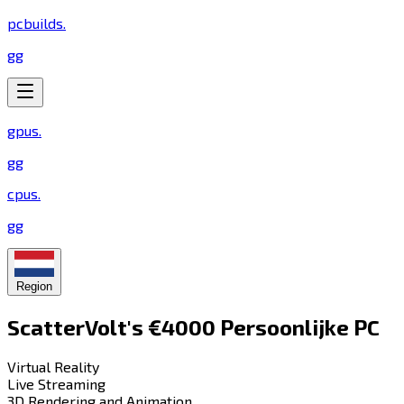
pcbuilds
.
gg
gpus
.
gg
cpus
.
gg
Region
ScatterVolt's €4000 Persoonlijke PC​​​​‌ ‍ ​‍​‍‌‍ ‌ ​‍‌‍‍‌‌‍‌ ‌‍‍‌‌‍ ‍​‍​‍​ ‍‍​‍​‍‌ ​ ‌‍​‌‌‍ ‍‌‍‍‌‌ ‌​‌ ‍‌​‍ ‍‌‍‍‌‌‍ ​‍​‍​‍ ​​‍​‍‌‍‍​‌ ​‍‌‍‌‌‌‍‌‍​‍​‍​ ‍‍​‍​‍​‍ ‌‍​‌‌‍‌​‌‍ ‌‌‍‍‌‌‍ ‍​‍ ‌‍‍‌‌‍ ‍‌ ‌​‌‍‌‌‌‍ ‍‌ ‌​​‍ ‌‍‌‌‌‍‌​‌‍‍‌‌ ‌​​‍ ‌‍ ‌‌‍ ‌‍‌​‌‍‌‌​ ‌‌ ​​‌ ​‍‌‍‌‌‌ ​ ‌‍‌‌‌‍ ‍‌ ‌​‌‍​‌‌ ‌​‌‍‍‌‌‍ ‌‍ ‍​ ‍ ‌‍‍‌‌‍‌​​ ‌​ ‍​​ ‌​​ ‍​‌‍​ ​ ​ ​ ‌‌‌‍​‌‌‍‌‌​‍ ‌​ ‍​​ ​ ​ ‍‌‌‍​‌​‍ ‌​ ‌​​ ‍‌‌‍​‌​ ‌‌​‍ ‌​ ‍‌‌‍‌‍​ ​ ‌‍‌‍​‍ ‌​ ‍​‌‍​‍​ ‌​‌‍​‌‌‍‌‍​ ​​​ ‌ ​ ‍‌​ ‌‌​ ​​​ ‍‌​ ‌ ​ ‍ ‌ ‌​‌ ‍‌‌ ​​‌‍‌‌​ ‌‌‍​‍‌ ‌‌‌‍‍‌‌‍ ​‌‍‌​​ ‍ ‌ ​​‌‍​‌‌ ‌​‌‍‍​​ ‌‌‍‍‌​ ​‌​ ‍​‌‍ ‍‌‌ ‌‍ ‍‌‍​‌‌‍ ‌‌‍‌‌​‍‌‌​ ‌‌‌​​‍‌‌ ‌‍‍ ‌‍‌‌‌ ‍‌​‍‌‌​ ​ ‌​‌​​‍‌‌​ ​ ‌​‌​​‍‌‌​ ​‍​ ​‍‌‍ ‍‌‍ ​​‍‌‌​ ​‍​ ​‍​‍‌‌​ ‌‌‌​‌​​‍ ‍‌ ‌‍‌‍​‌‌‍ ​‌ ‌‌‌‍‌‌​ ‌‍​‍‌‍​‌‌ ​ ‌‍‌‌‌‌‌‌‌ ​‍‌‍ ​​ ‌​‍‌‌​ ​‍‌​‌‍‌‍​‌‌‍‌​‌‍ ‌‌‍‍‌‌‍ ‍​‍‌‍‌‍‍‌‌‍‌​​ ‌​ ‍​​ ‌​​ ‍​‌‍​ ​ ​ ​ ‌‌‌‍​‌‌‍‌‌​‍ ‌​ ‍​​ ​ ​ ‍‌‌‍​‌​‍ ‌​ ‌​​ ‍‌‌‍​‌​ ‌‌​‍ ‌​ ‍‌‌‍‌‍​ ​ ‌‍‌‍​‍ ‌​ ‍​‌‍​‍​ ‌​‌‍​‌‌‍‌‍​ ​​​ ‌ ​ ‍‌​ ‌‌​ ​​​ ‍‌​ ‌ ​‍‌‍‌ ‌​‌ ‍‌‌ ​​‌‍‌‌​ ‌‌‍​‍‌ ‌‌‌‍‍‌‌‍ ​‌‍‌​​‍‌‍‌ ​​‌‍​‌‌ ‌​‌‍‍​​ ‌‌‍‍‌​ ​‌​ ‍​‌‍ ‍‌‌ ‌‍ ‍‌‍​‌‌‍ ‌‌‍‌‌​‍‌‌​ ‌‌‌​​‍‌‌ ‌‍‍ ‌‍‌‌‌ ‍‌​‍‌‌​ ​ ‌​‌​​‍‌‌​ ​ ‌​‌​​‍‌‌​ ​‍​ ​‍‌‍ ‍‌‍ ​​‍‌‌​ ​‍​ ​‍​‍‌‌​ ‌‌‌​‌​​‍ ‍‌ ‌‍‌‍​‌‌‍ ​‌ ‌‌‌‍‌‌​‍‌‍‌ ​​‌‍‌‌‌ ​‍‌ ​ ‌ ​​‌‍‌‌‌‍​ ‌ ‌​‌‍‍‌‌ ‌‍‌‍‌‌​ ‌‌ ​​‌ ‌‌‌‍​‍‌‍ ​‌‍‍‌‌ ​ ‌‍‍​‌‍‌‌‌‍‌​​‍​‍‌ ‌
Virtual Reality​​​​‌ ‍ ​‍​‍‌‍ ‌ ​‍‌‍‍‌‌‍‌ ‌‍‍‌‌‍ ‍​‍​‍​ ‍‍​‍​‍‌ ​ ‌‍​‌‌‍ ‍‌‍‍‌‌ ‌​‌ ‍‌​‍ ‍‌‍‍‌‌‍ ​‍​‍​‍ ​​‍​‍‌‍‍​‌ ​‍‌‍‌‌‌‍‌‍​‍​‍​ ‍‍​‍​‍​‍ ‌‍​‌‌‍‌​‌‍ ‌‌‍‍‌‌‍ ‍​‍ ‌‍‍‌‌‍ ‍‌ ‌​‌‍‌‌‌‍ ‍‌ ‌​​‍ ‌‍‌‌‌‍‌​‌‍‍‌‌ ‌​​‍ ‌‍ ‌‌‍ ‌‍‌​‌‍‌‌​ ‌‌ ​​‌ ​‍‌‍‌‌‌ ​ ‌‍‌‌‌‍ ‍‌ ‌​‌‍​‌‌ ‌​‌‍‍‌‌‍ ‌‍ ‍​ ‍ ‌‍‍‌‌‍‌​​ ‌​ ​‌​ ​‌‌‍​‌​ ‍‌‌‍‌‌‌‍​‍​ ‌ ​ ​‍​‍ ‌​ ‌​‌‍‌​​ ​‍​ ‌​​‍ ‌​ ‌​​ ​​‌‍‌​​ ​‍​‍ ‌‌‍​‌‌‍​‌‌‍‌​‌‍​‌​‍ ‌‌‍‌‍‌‍‌​‌‍​‍​ ‍‌​ ‌ ​ ‌‍‌‍​‌​ ‌ ‌‍​‍​ ‍​​ ‍‌‌‍‌‍​ ‍ ‌ ‌​‌ ‍‌‌ ​​‌‍‌‌​ ‌‌ ‌​‌‍​‌‌‍‌ ​ ‍ ‌ ​​‌‍​‌‌ ‌​‌‍‍​​ ‌‌‍ ‍‌‍​‌‌‍ ‌‌‍‌‌​ ‌‍​‍‌‍​‌‌ ​ ‌‍‌‌‌‌‌‌‌ ​‍‌‍ ​​ ‌​‍‌‌​ ​‍‌​‌‍‌‍​‌‌‍‌​‌‍ ‌‌‍‍‌‌‍ ‍​‍‌‍‌‍‍‌‌‍‌​​ ‌​ ​‌​ ​‌‌‍​‌​ ‍‌‌‍‌‌‌‍​‍​ ‌ ​ ​‍​‍ ‌​ ‌​‌‍‌​​ ​‍​ ‌​​‍ ‌​ ‌​​ ​​‌‍‌​​ ​‍​‍ ‌‌‍​‌‌‍​‌‌‍‌​‌‍​‌​‍ ‌‌‍‌‍‌‍‌​‌‍​‍​ ‍‌​ ‌ ​ ‌‍‌‍​‌​ ‌ ‌‍​‍​ ‍​​ ‍‌‌‍‌‍​‍‌‍‌ ‌​‌ ‍‌‌ ​​‌‍‌‌​ ‌‌ ‌​‌‍​‌‌‍‌ ​‍‌‍‌ ​​‌‍​‌‌ ‌​‌‍‍​​ ‌‌‍ ‍‌‍​‌‌‍ ‌‌‍‌‌​‍‌‍‌ ​​‌‍‌‌‌ ​‍‌ ​ ‌ ​​‌‍‌‌‌‍​ ‌ ‌​‌‍‍‌‌ ‌‍‌‍‌‌​ ‌‌ ​​‌ ‌‌‌‍​‍‌‍ ​‌‍‍‌‌ ​ ‌‍‍​‌‍‌‌‌‍‌​​‍​‍‌ ‌
Live Streaming​​​​‌ ‍ ​‍​‍‌‍ ‌ ​‍‌‍‍‌‌‍‌ ‌‍‍‌‌‍ ‍​‍​‍​ ‍‍​‍​‍‌ ​ ‌‍​‌‌‍ ‍‌‍‍‌‌ ‌​‌ ‍‌​‍ ‍‌‍‍‌‌‍ ​‍​‍​‍ ​​‍​‍‌‍‍​‌ ​‍‌‍‌‌‌‍‌‍​‍​‍​ ‍‍​‍​‍​‍ ‌‍​‌‌‍‌​‌‍ ‌‌‍‍‌‌‍ ‍​‍ ‌‍‍‌‌‍ ‍‌ ‌​‌‍‌‌‌‍ ‍‌ ‌​​‍ ‌‍‌‌‌‍‌​‌‍‍‌‌ ‌​​‍ ‌‍ ‌‌‍ ‌‍‌​‌‍‌‌​ ‌‌ ​​‌ ​‍‌‍‌‌‌ ​ ‌‍‌‌‌‍ ‍‌ ‌​‌‍​‌‌ ‌​‌‍‍‌‌‍ ‌‍ ‍​ ‍ ‌‍‍‌‌‍‌​​ ‌​ ​‌‌‍​‍​ ‌‍‌‍​‌‌‍​ ​ ​‌‌‍​‍​ ​‍​‍ ‌‌‍‌​​ ‌ ​ ‍​​ ‌‍​‍ ‌​ ‌​​ ‍​‌‍‌‌​ ‍‌​‍ ‌‌‍​‍​ ​‌‌‍‌‌‌‍‌​​‍ ‌​ ​​‌‍​‍​ ‍‌​ ‌ ‌‍​‍‌‍‌​​ ‌ ​ ‌ ​ ​‌‌‍‌​​ ​​‌‍‌​​ ‍ ‌ ‌​‌ ‍‌‌ ​​‌‍‌‌​ ‌‌ ‌​‌‍​‌‌‍‌ ​ ‍ ‌ ​​‌‍​‌‌ ‌​‌‍‍​​ ‌‌‍ ‍‌‍​‌‌‍ ‌‌‍‌‌​ ‌‍​‍‌‍​‌‌ ​ ‌‍‌‌‌‌‌‌‌ ​‍‌‍ ​​ ‌​‍‌‌​ ​‍‌​‌‍‌‍​‌‌‍‌​‌‍ ‌‌‍‍‌‌‍ ‍​‍‌‍‌‍‍‌‌‍‌​​ ‌​ ​‌‌‍​‍​ ‌‍‌‍​‌‌‍​ ​ ​‌‌‍​‍​ ​‍​‍ ‌‌‍‌​​ ‌ ​ ‍​​ ‌‍​‍ ‌​ ‌​​ ‍​‌‍‌‌​ ‍‌​‍ ‌‌‍​‍​ ​‌‌‍‌‌‌‍‌​​‍ ‌​ ​​‌‍​‍​ ‍‌​ ‌ ‌‍​‍‌‍‌​​ ‌ ​ ‌ ​ ​‌‌‍‌​​ ​​‌‍‌​​‍‌‍‌ ‌​‌ ‍‌‌ ​​‌‍‌‌​ ‌‌ ‌​‌‍​‌‌‍‌ ​‍‌‍‌ ​​‌‍​‌‌ ‌​‌‍‍​​ ‌‌‍ ‍‌‍​‌‌‍ ‌‌‍‌‌​‍‌‍‌ ​​‌‍‌‌‌ ​‍‌ ​ ‌ ​​‌‍‌‌‌‍​ ‌ ‌​‌‍‍‌‌ ‌‍‌‍‌‌​ ‌‌ ​​‌ ‌‌‌‍​‍‌‍ ​‌‍‍‌‌ ​ ‌‍‍​‌‍‌‌‌‍‌​​‍​‍‌ ‌
3D Rendering and Animation​​​​‌ ‍ ​‍​‍‌‍ ‌ ​‍‌‍‍‌‌‍‌ ‌‍‍‌‌‍ ‍​‍​‍​ ‍‍​‍​‍‌ ​ ‌‍​‌‌‍ ‍‌‍‍‌‌ ‌​‌ ‍‌​‍ ‍‌‍‍‌‌‍ ​‍​‍​‍ ​​‍​‍‌‍‍​‌ ​‍‌‍‌‌‌‍‌‍​‍​‍​ ‍‍​‍​‍​‍ ‌‍​‌‌‍‌​‌‍ ‌‌‍‍‌‌‍ ‍​‍ ‌‍‍‌‌‍ ‍‌ ‌​‌‍‌‌‌‍ ‍‌ ‌​​‍ ‌‍‌‌‌‍‌​‌‍‍‌‌ ‌​​‍ ‌‍ ‌‌‍ ‌‍‌​‌‍‌‌​ ‌‌ ​​‌ ​‍‌‍‌‌‌ ​ ‌‍‌‌‌‍ ‍‌ ‌​‌‍​‌‌ ‌​‌‍‍‌‌‍ ‌‍ ‍​ ‍ ‌‍‍‌‌‍‌​​ ‌​ ‍​‌‍​‍‌‍​‍​ ​ ​ ‌‌​ ​ ​ ‌​​ ‌‌​‍ ‌‌‍​‍​ ​‍​ ​‌​ ​ ​‍ ‌​ ‌​‌‍​‌‌‍‌‍​ ​​​‍ ‌​ ‍‌​ ​‌​ ‌‌​ ‍‌​‍ ‌‌‍​‍‌‍​‌​ ‍​​ ‌​‌‍‌​‌‍‌​‌‍‌​​ ​​‌‍​ ​ ​‌​ ​‌‌‍​‍​ ‍ ‌ ‌​‌ ‍‌‌ ​​‌‍‌‌​ ‌‌ ‌​‌‍​‌‌‍‌ ​ ‍ ‌ ​​‌‍​‌‌ ‌​‌‍‍​​ ‌‌‍ ‍‌‍​‌‌‍ ‌‌‍‌‌​ ‌‍​‍‌‍​‌‌ ​ ‌‍‌‌‌‌‌‌‌ ​‍‌‍ ​​ ‌​‍‌‌​ ​‍‌​‌‍‌‍​‌‌‍‌​‌‍ ‌‌‍‍‌‌‍ ‍​‍‌‍‌‍‍‌‌‍‌​​ ‌​ ‍​‌‍​‍‌‍​‍​ ​ ​ ‌‌​ ​ ​ ‌​​ ‌‌​‍ ‌‌‍​‍​ ​‍​ ​‌​ ​ ​‍ ‌​ ‌​‌‍​‌‌‍‌‍​ ​​​‍ ‌​ ‍‌​ ​‌​ ‌‌​ ‍‌​‍ ‌‌‍​‍‌‍​‌​ ‍​​ ‌​‌‍‌​‌‍‌​‌‍‌​​ ​​‌‍​ ​ ​‌​ ​‌‌‍​‍​‍‌‍‌ ‌​‌ ‍‌‌ ​​‌‍‌‌​ ‌‌ ‌​‌‍​‌‌‍‌ ​‍‌‍‌ ​​‌‍​‌‌ ‌​‌‍‍​​ ‌‌‍ ‍‌‍​‌‌‍ ‌‌‍‌‌​‍‌‍‌ ​​‌‍‌‌‌ ​‍‌ ​ ‌ ​​‌‍‌‌‌‍​ ‌ ‌​‌‍‍‌‌ ‌‍‌‍‌‌​ ‌‌ ​​‌ ‌‌‌‍​‍‌‍ ​‌‍‍‌‌ ​ ‌‍‍​‌‍‌‌‌‍‌​​‍​‍‌ ‌