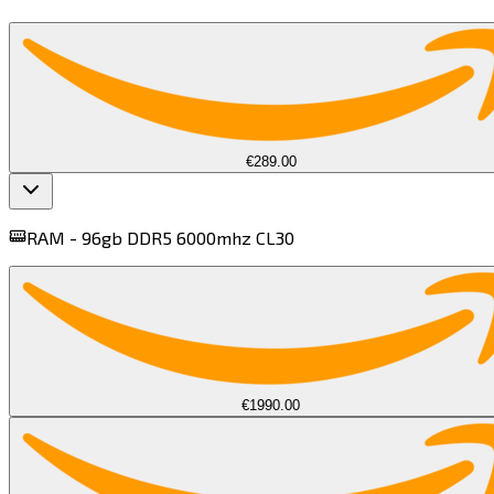
€289.00
RAM -
96gb DDR5 6000mhz CL30​​​​‌ ‍ ​‍​‍‌‍ ‌ ​‍‌‍‍‌‌‍‌ ‌‍‍‌‌‍ ‍​‍​‍​ ‍‍​‍​‍‌ ​ ‌‍​‌‌‍ ‍‌‍‍‌‌ ‌​‌ ‍‌​‍ ‍‌‍‍‌‌‍ ​‍​‍​‍ ​​‍​‍‌‍‍​‌ ​‍‌‍‌‌‌‍‌‍​‍​‍​ ‍‍​‍​‍​‍ ‌‍​‌‌‍‌​‌‍ ‌‌‍‍‌‌‍ ‍​‍ ‌‍‍‌‌‍ ‍‌ ‌​‌‍‌‌‌‍ ‍‌ ‌​​‍ ‌‍‌‌‌‍‌​‌‍‍‌‌ ‌​​‍ ‌‍ ‌‌‍ ‌‍‌​‌‍‌‌​ ‌‌ ​​‌ ​‍‌‍‌‌‌ ​ ‌‍‌‌‌‍ ‍‌ ‌​‌‍​‌‌ ‌​‌‍‍‌‌‍ ‌‍ ‍​ ‍ ‌‍‍‌‌‍‌​​ ‌​ ​ ​ ‍​‌‍​‍‌‍​‌​ ​​‌‍‌‌​ ​‍‌‍​‍​‍ ‌​ ‌​​ ‌ ​ ‌‌​ ​​​‍ ‌​ ‌​​ ‌ ‌‍‌​‌‍​‌​‍ ‌‌‍​‌​ ​ ​ ‌‌‌‍‌​​‍ ‌​ ​‌​ ‌​‌‍‌‌​ ​‍​ ‍​​ ‌‌​ ‍‌​ ‌‌‌‍‌‍​ ​​‌‍‌‍‌‍​ ​ ‍ ‌ ‌​‌ ‍‌‌ ​​‌‍‌‌​ ‌‌ ​‍‌‍​‌‌‍ ‌​ ‍ ‌ ​​‌‍​‌‌ ‌​‌‍‍​​ ‌‌‍ ‍‌‍​‌‌‍ ‌‌‍‌‌​ ‌‍​‍‌‍​‌‌ ​ ‌‍‌‌‌‌‌‌‌ ​‍‌‍ ​​ ‌​‍‌‌​ ​‍‌​‌‍‌‍​‌‌‍‌​‌‍ ‌‌‍‍‌‌‍ ‍​‍‌‍‌‍‍‌‌‍‌​​ ‌​ ​ ​ ‍​‌‍​‍‌‍​‌​ ​​‌‍‌‌​ ​‍‌‍​‍​‍ ‌​ ‌​​ ‌ ​ ‌‌​ ​​​‍ ‌​ ‌​​ ‌ ‌‍‌​‌‍​‌​‍ ‌‌‍​‌​ ​ ​ ‌‌‌‍‌​​‍ ‌​ ​‌​ ‌​‌‍‌‌​ ​‍​ ‍​​ ‌‌​ ‍‌​ ‌‌‌‍‌‍​ ​​‌‍‌‍‌‍​ ​‍‌‍‌ ‌​‌ ‍‌‌ ​​‌‍‌‌​ ‌‌ ​‍‌‍​‌‌‍ ‌​‍‌‍‌ ​​‌‍​‌‌ ‌​‌‍‍​​ ‌‌‍ ‍‌‍​‌‌‍ ‌‌‍‌‌​‍‌‍‌ ​​‌‍‌‌‌ ​‍‌ ​ ‌ ​​‌‍‌‌‌‍​ ‌ ‌​‌‍‍‌‌ ‌‍‌‍‌‌​ ‌‌ ​​‌ ‌‌‌‍​‍‌‍ ​‌‍‍‌‌ ​ ‌‍‍​‌‍‌‌‌‍‌​​‍​‍‌ ‌
€1990.00