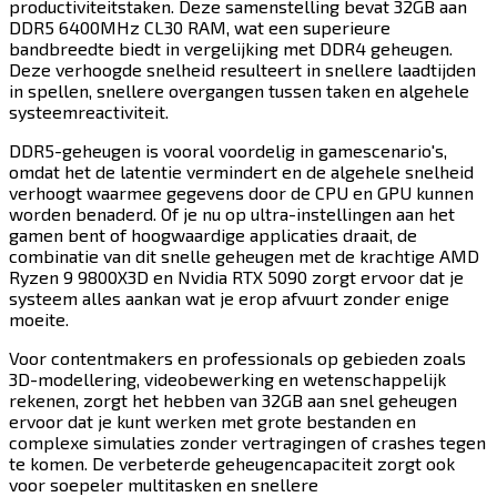
productiviteitstaken. Deze samenstelling bevat 32GB aan
DDR5 6400MHz CL30 RAM, wat een superieure
bandbreedte biedt in vergelijking met DDR4 geheugen.
Deze verhoogde snelheid resulteert in snellere laadtijden
in spellen, snellere overgangen tussen taken en algehele
systeemreactiviteit.​​​​‌ ‍ ​‍​‍‌‍ ‌ ​‍‌‍‍‌‌‍‌ ‌‍‍‌‌‍ ‍​‍​‍​ ‍‍​‍​‍‌ ​ ‌‍​‌‌‍ ‍‌‍‍‌‌ ‌​‌ ‍‌​‍ ‍‌‍‍‌‌‍ ​‍​‍​‍ ​​‍​‍‌‍‍​‌ ​‍‌‍‌‌‌‍‌‍​‍​‍​ ‍‍​‍​‍​‍ ‌‍​‌‌‍‌​‌‍ ‌‌‍‍‌‌‍ ‍​‍ ‌‍‍‌‌‍ ‍‌ ‌​‌‍‌‌‌‍ ‍‌ ‌​​‍ ‌‍‌‌‌‍‌​‌‍‍‌‌ ‌​​‍ ‌‍ ‌‌‍ ‌‍‌​‌‍‌‌​ ‌‌ ​​‌ ​‍‌‍‌‌‌ ​ ‌‍‌‌‌‍ ‍‌ ‌​‌‍​‌‌ ‌​‌‍‍‌‌‍ ‌‍ ‍​ ‍ ‌‍‍‌‌‍‌​​ ‌​ ‍​​ ‌​​ ‍​‌‍​ ​ ​ ​ ‌‌‌‍​‌‌‍‌‌​‍ ‌​ ‍​​ ​ ​ ‍‌‌‍​‌​‍ ‌​ ‌​​ ‍‌‌‍​‌​ ‌‌​‍ ‌​ ‍‌‌‍‌‍​ ​ ‌‍‌‍​‍ ‌​ ‍​‌‍​‍​ ‌​‌‍​‌‌‍‌‍​ ​​​ ‌ ​ ‍‌​ ‌‌​ ​​​ ‍‌​ ‌ ​ ‍ ‌ ‌​‌ ‍‌‌ ​​‌‍‌‌​ ‌‌‍​‍‌ ‌‌‌‍‍‌‌‍ ​‌‍‌​​ ‍ ‌ ​​‌‍​‌‌ ‌​‌‍‍​​ ‌‌‍‍‌​ ​‌​ ‍​‌‍ ‍‌‌ ‌‍ ​‌‍ ‌‍ ‍‌‍‌ ‌‌ ‌‍‌​‌‍‌‌‌ ​ ‌‍​ ​‍‌‌​ ‌‌‌​​‍‌‌ ‌‍‍ ‌‍‌‌‌ ‍‌​‍‌‌​ ​ ‌​‌​​‍‌‌​ ​ ‌​‌​​‍‌‌​ ​‍​ ​‍‌‍ ‍‌‍ ​​‍‌‌​ ​‍​ ​‍​‍‌‌​ ‌‌‌​‌​​‍ ‍‌ ‌‍‌‍​‌‌‍ ​‌ ‌‌‌‍‌‌​‍‌‌​ ‌‌‌​​‍‌‌ ‌‍‍ ‌‍‌‌‌ ‍‌​‍‌‌​ ​ ‌​‌​​‍‌‌​ ​ ‌​‌​​‍‌‌​ ​‍​ ​‍​ ‍‌​ ‍‌‌‍​ ​ ‌‌‌‍​‌‌‍​ ‌‍‌‍‌‍​‍​ ​‍‌‍​‌‌‍​ ‌‍​‌​‍‌‌​ ​‍​ ​‍​‍‌‌​ ‌‌‌​‌​​‍ ‍‌‍​ ‌‍‍​‌‍‍‌‌‍ ​‌‍‌​‌ ​‍‌‍‌‌‌‍ ‍​‍‌‌​ ‌‌‌​​‍‌‌ ‌‍‍ ‌‍‌‌‌ ‍‌​‍‌‌​ ​ ‌​‌​​‍‌‌​ ​ ‌​‌​​‍‌‌​ ​‍​ ​‍​ ‌‌‌‍‌‌​ ​ ​ ‌‌‌‍‌‌​ ‌ ‌‍​‍​ ‍‌​ ​‍​ ‌​​ ​‍​ ‌ ​‍‌‌​ ​‍​ ​‍​‍‌‌​ ‌‌‌​‌​​‍ ‍‌ ‌​‌‍‌‌‌ ‍​‌ ‌​​ ‌‍​‍‌‍​‌‌ ​ ‌‍‌‌‌‌‌‌‌ ​‍‌‍ ​​ ‌​‍‌‌​ ​‍‌​‌‍‌‍​‌‌‍‌​‌‍ ‌‌‍‍‌‌‍ ‍​‍‌‍‌‍‍‌‌‍‌​​ ‌​ ‍​​ ‌​​ ‍​‌‍​ ​ ​ ​ ‌‌‌‍​‌‌‍‌‌​‍ ‌​ ‍​​ ​ ​ ‍‌‌‍​‌​‍ ‌​ ‌​​ ‍‌‌‍​‌​ ‌‌​‍ ‌​ ‍‌‌‍‌‍​ ​ ‌‍‌‍​‍ ‌​ ‍​‌‍​‍​ ‌​‌‍​‌‌‍‌‍​ ​​​ ‌ ​ ‍‌​ ‌‌​ ​​​ ‍‌​ ‌ ​‍‌‍‌ ‌​‌ ‍‌‌ ​​‌‍‌‌​ ‌‌‍​‍‌ ‌‌‌‍‍‌‌‍ ​‌‍‌​​‍‌‍‌ ​​‌‍​‌‌ ‌​‌‍‍​​ ‌‌‍‍‌​ ​‌​ ‍​‌‍ ‍‌‌ ‌‍ ​‌‍ ‌‍ ‍‌‍‌ ‌‌ ‌‍‌​‌‍‌‌‌ ​ ‌‍​ ​‍‌‌​ ‌‌‌​​‍‌‌ ‌‍‍ ‌‍‌‌‌ ‍‌​‍‌‌​ ​ ‌​‌​​‍‌‌​ ​ ‌​‌​​‍‌‌​ ​‍​ ​‍‌‍ ‍‌‍ ​​‍‌‌​ ​‍​ ​‍​‍‌‌​ ‌‌‌​‌​​‍ ‍‌ ‌‍‌‍​‌‌‍ ​‌ ‌‌‌‍‌‌​‍‌‌​ ‌‌‌​​‍‌‌ ‌‍‍ ‌‍‌‌‌ ‍‌​‍‌‌​ ​ ‌​‌​​‍‌‌​ ​ ‌​‌​​‍‌‌​ ​‍​ ​‍​ ‍‌​ ‍‌‌‍​ ​ ‌‌‌‍​‌‌‍​ ‌‍‌‍‌‍​‍​ ​‍‌‍​‌‌‍​ ‌‍​‌​‍‌‌​ ​‍​ ​‍​‍‌‌​ ‌‌‌​‌​​‍ ‍‌‍​ ‌‍‍​‌‍‍‌‌‍ ​‌‍‌​‌ ​‍‌‍‌‌‌‍ ‍​‍‌‌​ ‌‌‌​​‍‌‌ ‌‍‍ ‌‍‌‌‌ ‍‌​‍‌‌​ ​ ‌​‌​​‍‌‌​ ​ ‌​‌​​‍‌‌​ ​‍​ ​‍​ ‌‌‌‍‌‌​ ​ ​ ‌‌‌‍‌‌​ ‌ ‌‍​‍​ ‍‌​ ​‍​ ‌​​ ​‍​ ‌ ​‍‌‌​ ​‍​ ​‍​‍‌‌​ ‌‌‌​‌​​‍ ‍‌ ‌​‌‍‌‌‌ ‍​‌ ‌​​‍‌‍‌ ​​‌‍‌‌‌ ​‍‌ ​ ‌ ​​‌‍‌‌‌‍​ ‌ ‌​‌‍‍‌‌ ‌‍‌‍‌‌​ ‌‌ ​​‌ ‌‌‌‍​‍‌‍ ​‌‍‍‌‌ ​ ‌‍‍​‌‍‌‌‌‍‌​​‍​‍‌ ‌
DDR5-geheugen is vooral voordelig in gamescenario's,
omdat het de latentie vermindert en de algehele snelheid
verhoogt waarmee gegevens door de CPU en GPU kunnen
worden benaderd. Of je nu op ultra-instellingen aan het
gamen bent of hoogwaardige applicaties draait, de
combinatie van dit snelle geheugen met de krachtige AMD
Ryzen 9 9800X3D en Nvidia RTX 5090 zorgt ervoor dat je
systeem alles aankan wat je erop afvuurt zonder enige
moeite.​​​​‌ ‍ ​‍​‍‌‍ ‌ ​‍‌‍‍‌‌‍‌ ‌‍‍‌‌‍ ‍​‍​‍​ ‍‍​‍​‍‌ ​ ‌‍​‌‌‍ ‍‌‍‍‌‌ ‌​‌ ‍‌​‍ ‍‌‍‍‌‌‍ ​‍​‍​‍ ​​‍​‍‌‍‍​‌ ​‍‌‍‌‌‌‍‌‍​‍​‍​ ‍‍​‍​‍​‍ ‌‍​‌‌‍‌​‌‍ ‌‌‍‍‌‌‍ ‍​‍ ‌‍‍‌‌‍ ‍‌ ‌​‌‍‌‌‌‍ ‍‌ ‌​​‍ ‌‍‌‌‌‍‌​‌‍‍‌‌ ‌​​‍ ‌‍ ‌‌‍ ‌‍‌​‌‍‌‌​ ‌‌ ​​‌ ​‍‌‍‌‌‌ ​ ‌‍‌‌‌‍ ‍‌ ‌​‌‍​‌‌ ‌​‌‍‍‌‌‍ ‌‍ ‍​ ‍ ‌‍‍‌‌‍‌​​ ‌​ ‍​​ ‌​​ ‍​‌‍​ ​ ​ ​ ‌‌‌‍​‌‌‍‌‌​‍ ‌​ ‍​​ ​ ​ ‍‌‌‍​‌​‍ ‌​ ‌​​ ‍‌‌‍​‌​ ‌‌​‍ ‌​ ‍‌‌‍‌‍​ ​ ‌‍‌‍​‍ ‌​ ‍​‌‍​‍​ ‌​‌‍​‌‌‍‌‍​ ​​​ ‌ ​ ‍‌​ ‌‌​ ​​​ ‍‌​ ‌ ​ ‍ ‌ ‌​‌ ‍‌‌ ​​‌‍‌‌​ ‌‌‍​‍‌ ‌‌‌‍‍‌‌‍ ​‌‍‌​​ ‍ ‌ ​​‌‍​‌‌ ‌​‌‍‍​​ ‌‌‍‍‌​ ​‌​ ‍​‌‍ ‍‌‌ ‌‍ ​‌‍ ‌‍ ‍‌‍‌ ‌‌ ‌‍‌​‌‍‌‌‌ ​ ‌‍​ ​‍‌‌​ ‌‌‌​​‍‌‌ ‌‍‍ ‌‍‌‌‌ ‍‌​‍‌‌​ ​ ‌​‌​​‍‌‌​ ​ ‌​‌​​‍‌‌​ ​‍​ ​‍‌‍ ‍‌‍ ​​‍‌‌​ ​‍​ ​‍​‍‌‌​ ‌‌‌​‌​​‍ ‍‌ ‌‍‌‍​‌‌‍ ​‌ ‌‌‌‍‌‌​‍‌‌​ ‌‌‌​​‍‌‌ ‌‍‍ ‌‍‌‌‌ ‍‌​‍‌‌​ ​ ‌​‌​​‍‌‌​ ​ ‌​‌​​‍‌‌​ ​‍​ ​‍​ ​ ‌‍‌‌‌‍​‌​ ​‍​ ‍‌‌‍‌​​ ​‌‌‍‌‌​ ​ ‌‍‌‍​ ‍‌​ ​‍​‍‌‌​ ​‍​ ​‍​‍‌‌​ ‌‌‌​‌​​‍ ‍‌‍​ ‌‍‍​‌‍‍‌‌‍ ​‌‍‌​‌ ​‍‌‍‌‌‌‍ ‍​‍‌‌​ ‌‌‌​​‍‌‌ ‌‍‍ ‌‍‌‌‌ ‍‌​‍‌‌​ ​ ‌​‌​​‍‌‌​ ​ ‌​‌​​‍‌‌​ ​‍​ ​‍‌‍​‌​ ​‍‌‍​‌​ ‍‌‌‍​ ​ ​​​ ​​​ ​‍​ ‌ ​ ​‌​ ​‍​ ‌​​‍‌‌​ ​‍​ ​‍​‍‌‌​ ‌‌‌​‌​​‍ ‍‌ ‌​‌‍‌‌‌ ‍​‌ ‌​​ ‌‍​‍‌‍​‌‌ ​ ‌‍‌‌‌‌‌‌‌ ​‍‌‍ ​​ ‌​‍‌‌​ ​‍‌​‌‍‌‍​‌‌‍‌​‌‍ ‌‌‍‍‌‌‍ ‍​‍‌‍‌‍‍‌‌‍‌​​ ‌​ ‍​​ ‌​​ ‍​‌‍​ ​ ​ ​ ‌‌‌‍​‌‌‍‌‌​‍ ‌​ ‍​​ ​ ​ ‍‌‌‍​‌​‍ ‌​ ‌​​ ‍‌‌‍​‌​ ‌‌​‍ ‌​ ‍‌‌‍‌‍​ ​ ‌‍‌‍​‍ ‌​ ‍​‌‍​‍​ ‌​‌‍​‌‌‍‌‍​ ​​​ ‌ ​ ‍‌​ ‌‌​ ​​​ ‍‌​ ‌ ​‍‌‍‌ ‌​‌ ‍‌‌ ​​‌‍‌‌​ ‌‌‍​‍‌ ‌‌‌‍‍‌‌‍ ​‌‍‌​​‍‌‍‌ ​​‌‍​‌‌ ‌​‌‍‍​​ ‌‌‍‍‌​ ​‌​ ‍​‌‍ ‍‌‌ ‌‍ ​‌‍ ‌‍ ‍‌‍‌ ‌‌ ‌‍‌​‌‍‌‌‌ ​ ‌‍​ ​‍‌‌​ ‌‌‌​​‍‌‌ ‌‍‍ ‌‍‌‌‌ ‍‌​‍‌‌​ ​ ‌​‌​​‍‌‌​ ​ ‌​‌​​‍‌‌​ ​‍​ ​‍‌‍ ‍‌‍ ​​‍‌‌​ ​‍​ ​‍​‍‌‌​ ‌‌‌​‌​​‍ ‍‌ ‌‍‌‍​‌‌‍ ​‌ ‌‌‌‍‌‌​‍‌‌​ ‌‌‌​​‍‌‌ ‌‍‍ ‌‍‌‌‌ ‍‌​‍‌‌​ ​ ‌​‌​​‍‌‌​ ​ ‌​‌​​‍‌‌​ ​‍​ ​‍​ ​ ‌‍‌‌‌‍​‌​ ​‍​ ‍‌‌‍‌​​ ​‌‌‍‌‌​ ​ ‌‍‌‍​ ‍‌​ ​‍​‍‌‌​ ​‍​ ​‍​‍‌‌​ ‌‌‌​‌​​‍ ‍‌‍​ ‌‍‍​‌‍‍‌‌‍ ​‌‍‌​‌ ​‍‌‍‌‌‌‍ ‍​‍‌‌​ ‌‌‌​​‍‌‌ ‌‍‍ ‌‍‌‌‌ ‍‌​‍‌‌​ ​ ‌​‌​​‍‌‌​ ​ ‌​‌​​‍‌‌​ ​‍​ ​‍‌‍​‌​ ​‍‌‍​‌​ ‍‌‌‍​ ​ ​​​ ​​​ ​‍​ ‌ ​ ​‌​ ​‍​ ‌​​‍‌‌​ ​‍​ ​‍​‍‌‌​ ‌‌‌​‌​​‍ ‍‌ ‌​‌‍‌‌‌ ‍​‌ ‌​​‍‌‍‌ ​​‌‍‌‌‌ ​‍‌ ​ ‌ ​​‌‍‌‌‌‍​ ‌ ‌​‌‍‍‌‌ ‌‍‌‍‌‌​ ‌‌ ​​‌ ‌‌‌‍​‍‌‍ ​‌‍‍‌‌ ​ ‌‍‍​‌‍‌‌‌‍‌​​‍​‍‌ ‌
Voor contentmakers en professionals op gebieden zoals
3D-modellering, videobewerking en wetenschappelijk
rekenen, zorgt het hebben van 32GB aan snel geheugen
ervoor dat je kunt werken met grote bestanden en
complexe simulaties zonder vertragingen of crashes tegen
te komen. De verbeterde geheugencapaciteit zorgt ook
voor soepeler multitasken en snellere