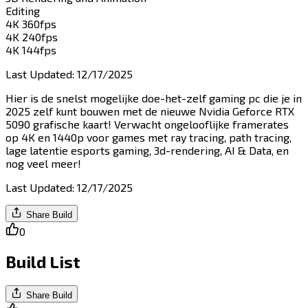
Editing​​​​‌ ‍ ​‍​‍‌‍ ‌ ​‍‌‍‍‌‌‍‌ ‌‍‍‌‌‍ ‍​‍​‍​ ‍‍​‍​‍‌ ​ ‌‍​‌‌‍ ‍‌‍‍‌‌ ‌​‌ ‍‌​‍ ‍‌‍‍‌‌‍ ​‍​‍​‍ ​​‍​‍‌‍‍​‌ ​‍‌‍‌‌‌‍‌‍​‍​‍​ ‍‍​‍​‍​‍ ‌‍​‌‌‍‌​‌‍ ‌‌‍‍‌‌‍ ‍​‍ ‌‍‍‌‌‍ ‍‌ ‌​‌‍‌‌‌‍ ‍‌ ‌​​‍ ‌‍‌‌‌‍‌​‌‍‍‌‌ ‌​​‍ ‌‍ ‌‌‍ ‌‍‌​‌‍‌‌​ ‌‌ ​​‌ ​‍‌‍‌‌‌ ​ ‌‍‌‌‌‍ ‍‌ ‌​‌‍​‌‌ ‌​‌‍‍‌‌‍ ‌‍ ‍​ ‍ ‌‍‍‌‌‍‌​​ ‌‌‍‌​​ ‌ ‌‍​‍‌‍‌​​ ​‌‌‍​ ​ ‌‍​ ‌​​‍ ‌​ ​‍​ ‌ ​ ‌​​ ‍‌​‍ ‌​ ‌​​ ​‍​ ​ ​ ‍‌​‍ ‌​ ‍​​ ​​​ ‌​‌‍‌‍​‍ ‌​ ‌‍‌‍‌‍‌‍​ ​ ‌‌​ ‌‌‌‍‌​​ ​‌​ ‌ ‌‍​‍‌‍​‍‌‍‌‌​ ​‌​ ‍ ‌ ‌​‌ ‍‌‌ ​​‌‍‌‌​ ‌‌ ‌​‌‍​‌‌‍‌ ​ ‍ ‌ ​​‌‍​‌‌ ‌​‌‍‍​​ ‌‌‍ ‍‌‍​‌‌‍ ‌‌‍‌‌​ ‌‍​‍‌‍​‌‌ ​ ‌‍‌‌‌‌‌‌‌ ​‍‌‍ ​​ ‌​‍‌‌​ ​‍‌​‌‍‌‍​‌‌‍‌​‌‍ ‌‌‍‍‌‌‍ ‍​‍‌‍‌‍‍‌‌‍‌​​ ‌‌‍‌​​ ‌ ‌‍​‍‌‍‌​​ ​‌‌‍​ ​ ‌‍​ ‌​​‍ ‌​ ​‍​ ‌ ​ ‌​​ ‍‌​‍ ‌​ ‌​​ ​‍​ ​ ​ ‍‌​‍ ‌​ ‍​​ ​​​ ‌​‌‍‌‍​‍ ‌​ ‌‍‌‍‌‍‌‍​ ​ ‌‌​ ‌‌‌‍‌​​ ​‌​ ‌ ‌‍​‍‌‍​‍‌‍‌‌​ ​‌​‍‌‍‌ ‌​‌ ‍‌‌ ​​‌‍‌‌​ ‌‌ ‌​‌‍​‌‌‍‌ ​‍‌‍‌ ​​‌‍​‌‌ ‌​‌‍‍​​ ‌‌‍ ‍‌‍​‌‌‍ ‌‌‍‌‌​‍‌‍‌ ​​‌‍‌‌‌ ​‍‌ ​ ‌ ​​‌‍‌‌‌‍​ ‌ ‌​‌‍‍‌‌ ‌‍‌‍‌‌​ ‌‌ ​​‌ ‌‌‌‍​‍‌‍ ​‌‍‍‌‌ ​ ‌‍‍​‌‍‌‌‌‍‌​​‍​‍‌ ‌
4K 360fps​​​​‌ ‍ ​‍​‍‌‍ ‌ ​‍‌‍‍‌‌‍‌ ‌‍‍‌‌‍ ‍​‍​‍​ ‍‍​‍​‍‌ ​ ‌‍​‌‌‍ ‍‌‍‍‌‌ ‌​‌ ‍‌​‍ ‍‌‍‍‌‌‍ ​‍​‍​‍ ​​‍​‍‌‍‍​‌ ​‍‌‍‌‌‌‍‌‍​‍​‍​ ‍‍​‍​‍​‍ ‌‍​‌‌‍‌​‌‍ ‌‌‍‍‌‌‍ ‍​‍ ‌‍‍‌‌‍ ‍‌ ‌​‌‍‌‌‌‍ ‍‌ ‌​​‍ ‌‍‌‌‌‍‌​‌‍‍‌‌ ‌​​‍ ‌‍ ‌‌‍ ‌‍‌​‌‍‌‌​ ‌‌ ​​‌ ​‍‌‍‌‌‌ ​ ‌‍‌‌‌‍ ‍‌ ‌​‌‍​‌‌ ‌​‌‍‍‌‌‍ ‌‍ ‍​ ‍ ‌‍‍‌‌‍‌​​ ‌​ ​ ‌‍​‍‌‍​‌​ ​‌​ ​​‌‍‌‍‌‍‌‌​ ‌‍​‍ ‌​ ‍​​ ​‌​ ​‌‌‍​‌​‍ ‌​ ‌​‌‍‌‌​ ​​​ ​‍​‍ ‌​ ‍‌​ ‌‌‌‍​‌‌‍‌​​‍ ‌‌‍‌​​ ​ ​ ‌​‌‍​ ​ ​‍​ ‌‍‌‍​ ​ ​‍‌‍‌​‌‍​‌‌‍​‍‌‍‌​​ ‍ ‌ ‌​‌ ‍‌‌ ​​‌‍‌‌​ ‌‌ ​​‌‍‌‌‌ ​‍‌‍‌‍‌‍ ‌ ​‍‌‍ ‌‌‍​‌‌‍ ‍‌‍​ ‌‍‌‌​ ‍ ‌ ​​‌‍​‌‌ ‌​‌‍‍​​ ‌‌‍ ‍‌‍​‌‌‍ ‌‌‍‌‌​ ‌‍​‍‌‍​‌‌ ​ ‌‍‌‌‌‌‌‌‌ ​‍‌‍ ​​ ‌​‍‌‌​ ​‍‌​‌‍‌‍​‌‌‍‌​‌‍ ‌‌‍‍‌‌‍ ‍​‍‌‍‌‍‍‌‌‍‌​​ ‌​ ​ ‌‍​‍‌‍​‌​ ​‌​ ​​‌‍‌‍‌‍‌‌​ ‌‍​‍ ‌​ ‍​​ ​‌​ ​‌‌‍​‌​‍ ‌​ ‌​‌‍‌‌​ ​​​ ​‍​‍ ‌​ ‍‌​ ‌‌‌‍​‌‌‍‌​​‍ ‌‌‍‌​​ ​ ​ ‌​‌‍​ ​ ​‍​ ‌‍‌‍​ ​ ​‍‌‍‌​‌‍​‌‌‍​‍‌‍‌​​‍‌‍‌ ‌​‌ ‍‌‌ ​​‌‍‌‌​ ‌‌ ​​‌‍‌‌‌ ​‍‌‍‌‍‌‍ ‌ ​‍‌‍ ‌‌‍​‌‌‍ ‍‌‍​ ‌‍‌‌​‍‌‍‌ ​​‌‍​‌‌ ‌​‌‍‍​​ ‌‌‍ ‍‌‍​‌‌‍ ‌‌‍‌‌​‍‌‍‌ ​​‌‍‌‌‌ ​‍‌ ​ ‌ ​​‌‍‌‌‌‍​ ‌ ‌​‌‍‍‌‌ ‌‍‌‍‌‌​ ‌‌ ​​‌ ‌‌‌‍​‍‌‍ ​‌‍‍‌‌ ​ ‌‍‍​‌‍‌‌‌‍‌​​‍​‍‌ ‌
4K 240fps​​​​‌ ‍ ​‍​‍‌‍ ‌ ​‍‌‍‍‌‌‍‌ ‌‍‍‌‌‍ ‍​‍​‍​ ‍‍​‍​‍‌ ​ ‌‍​‌‌‍ ‍‌‍‍‌‌ ‌​‌ ‍‌​‍ ‍‌‍‍‌‌‍ ​‍​‍​‍ ​​‍​‍‌‍‍​‌ ​‍‌‍‌‌‌‍‌‍​‍​‍​ ‍‍​‍​‍​‍ ‌‍​‌‌‍‌​‌‍ ‌‌‍‍‌‌‍ ‍​‍ ‌‍‍‌‌‍ ‍‌ ‌​‌‍‌‌‌‍ ‍‌ ‌​​‍ ‌‍‌‌‌‍‌​‌‍‍‌‌ ‌​​‍ ‌‍ ‌‌‍ ‌‍‌​‌‍‌‌​ ‌‌ ​​‌ ​‍‌‍‌‌‌ ​ ‌‍‌‌‌‍ ‍‌ ‌​‌‍​‌‌ ‌​‌‍‍‌‌‍ ‌‍ ‍​ ‍ ‌‍‍‌‌‍‌​​ ‌‌‍​‍​ ‌‍​ ​‍‌‍‌‌‌‍​‌​ ​‍‌‍​‍​ ‌​​‍ ‌​ ​​​ ‌​‌‍‌‍​ ‌​​‍ ‌​ ‌​‌‍‌​‌‍​‍​ ​‌​‍ ‌‌‍​‌​ ‌ ​ ‌​​ ​‌​‍ ‌​ ‌‌​ ‍​​ ‌​​ ‌‍​ ​ ​ ‍​‌‍‌‍​ ‌‌​ ‍​​ ‌‍​ ‌​‌‍‌‌​ ‍ ‌ ‌​‌ ‍‌‌ ​​‌‍‌‌​ ‌‌ ​​‌‍‌‌‌ ​‍‌‍‌‍‌‍ ‌ ​‍‌‍ ‌‌‍​‌‌‍ ‍‌‍​ ‌‍‌‌​ ‍ ‌ ​​‌‍​‌‌ ‌​‌‍‍​​ ‌‌‍ ‍‌‍​‌‌‍ ‌‌‍‌‌​ ‌‍​‍‌‍​‌‌ ​ ‌‍‌‌‌‌‌‌‌ ​‍‌‍ ​​ ‌​‍‌‌​ ​‍‌​‌‍‌‍​‌‌‍‌​‌‍ ‌‌‍‍‌‌‍ ‍​‍‌‍‌‍‍‌‌‍‌​​ ‌‌‍​‍​ ‌‍​ ​‍‌‍‌‌‌‍​‌​ ​‍‌‍​‍​ ‌​​‍ ‌​ ​​​ ‌​‌‍‌‍​ ‌​​‍ ‌​ ‌​‌‍‌​‌‍​‍​ ​‌​‍ ‌‌‍​‌​ ‌ ​ ‌​​ ​‌​‍ ‌​ ‌‌​ ‍​​ ‌​​ ‌‍​ ​ ​ ‍​‌‍‌‍​ ‌‌​ ‍​​ ‌‍​ ‌​‌‍‌‌​‍‌‍‌ ‌​‌ ‍‌‌ ​​‌‍‌‌​ ‌‌ ​​‌‍‌‌‌ ​‍‌‍‌‍‌‍ ‌ ​‍‌‍ ‌‌‍​‌‌‍ ‍‌‍​ ‌‍‌‌​‍‌‍‌ ​​‌‍​‌‌ ‌​‌‍‍​​ ‌‌‍ ‍‌‍​‌‌‍ ‌‌‍‌‌​‍‌‍‌ ​​‌‍‌‌‌ ​‍‌ ​ ‌ ​​‌‍‌‌‌‍​ ‌ ‌​‌‍‍‌‌ ‌‍‌‍‌‌​ ‌‌ ​​‌ ‌‌‌‍​‍‌‍ ​‌‍‍‌‌ ​ ‌‍‍​‌‍‌‌‌‍‌​​‍​‍‌ ‌
4K 144fps​​​​‌ ‍ ​‍​‍‌‍ ‌ ​‍‌‍‍‌‌‍‌ ‌‍‍‌‌‍ ‍​‍​‍​ ‍‍​‍​‍‌ ​ ‌‍​‌‌‍ ‍‌‍‍‌‌ ‌​‌ ‍‌​‍ ‍‌‍‍‌‌‍ ​‍​‍​‍ ​​‍​‍‌‍‍​‌ ​‍‌‍‌‌‌‍‌‍​‍​‍​ ‍‍​‍​‍​‍ ‌‍​‌‌‍‌​‌‍ ‌‌‍‍‌‌‍ ‍​‍ ‌‍‍‌‌‍ ‍‌ ‌​‌‍‌‌‌‍ ‍‌ ‌​​‍ ‌‍‌‌‌‍‌​‌‍‍‌‌ ‌​​‍ ‌‍ ‌‌‍ ‌‍‌​‌‍‌‌​ ‌‌ ​​‌ ​‍‌‍‌‌‌ ​ ‌‍‌‌‌‍ ‍‌ ‌​‌‍​‌‌ ‌​‌‍‍‌‌‍ ‌‍ ‍​ ‍ ‌‍‍‌‌‍‌​​ ‌​ ‌ ‌‍​‍‌‍‌‍​ ​‍‌‍‌‍‌‍‌​​ ​‍‌‍‌‌​‍ ‌‌‍​‍‌‍​ ​ ‌​​ ​‍​‍ ‌​ ‌​​ ‍‌​ ‍​​ ‍‌​‍ ‌​ ‍​‌‍‌​​ ​ ​ ‌​​‍ ‌​ ‌‍‌‍​‌​ ‍​​ ​​​ ‍​​ ‍​​ ​ ​ ‌​​ ​ ​ ‌​​ ‍​‌‍​‌​ ‍ ‌ ‌​‌ ‍‌‌ ​​‌‍‌‌​ ‌‌ ​​‌‍‌‌‌ ​‍‌‍‌‍‌‍ ‌ ​‍‌‍ ‌‌‍​‌‌‍ ‍‌‍​ ‌‍‌‌​ ‍ ‌ ​​‌‍​‌‌ ‌​‌‍‍​​ ‌‌‍ ‍‌‍​‌‌‍ ‌‌‍‌‌​ ‌‍​‍‌‍​‌‌ ​ ‌‍‌‌‌‌‌‌‌ ​‍‌‍ ​​ ‌​‍‌‌​ ​‍‌​‌‍‌‍​‌‌‍‌​‌‍ ‌‌‍‍‌‌‍ ‍​‍‌‍‌‍‍‌‌‍‌​​ ‌​ ‌ ‌‍​‍‌‍‌‍​ ​‍‌‍‌‍‌‍‌​​ ​‍‌‍‌‌​‍ ‌‌‍​‍‌‍​ ​ ‌​​ ​‍​‍ ‌​ ‌​​ ‍‌​ ‍​​ ‍‌​‍ ‌​ ‍​‌‍‌​​ ​ ​ ‌​​‍ ‌​ ‌‍‌‍​‌​ ‍​​ ​​​ ‍​​ ‍​​ ​ ​ ‌​​ ​ ​ ‌​​ ‍​‌‍​‌​‍‌‍‌ ‌​‌ ‍‌‌ ​​‌‍‌‌​ ‌‌ ​​‌‍‌‌‌ ​‍‌‍‌‍‌‍ ‌ ​‍‌‍ ‌‌‍​‌‌‍ ‍‌‍​ ‌‍‌‌​‍‌‍‌ ​​‌‍​‌‌ ‌​‌‍‍​​ ‌‌‍ ‍‌‍​‌‌‍ ‌‌‍‌‌​‍‌‍‌ ​​‌‍‌‌‌ ​‍‌ ​ ‌ ​​‌‍‌‌‌‍​ ‌ ‌​‌‍‍‌‌ ‌‍‌‍‌‌​ ‌‌ ​​‌ ‌‌‌‍​‍‌‍ ​‌‍‍‌‌ ​ ‌‍‍​‌‍‌‌‌‍‌​​‍​‍‌ ‌
Last Updated
:
12/17/2025
Hier is de snelst mogelijke doe-het-zelf gaming pc die je in
2025 zelf kunt bouwen met de nieuwe Nvidia Geforce RTX
5090 grafische kaart! Verwacht ongelooflijke framerates
op 4K en 1440p voor games met ray tracing, path tracing,
lage latentie esports gaming, 3d-rendering, AI & Data, en
nog veel meer!​​​​‌ ‍ ​‍​‍‌‍ ‌ ​‍‌‍‍‌‌‍‌ ‌‍‍‌‌‍ ‍​‍​‍​ ‍‍​‍​‍‌ ​ ‌‍​‌‌‍ ‍‌‍‍‌‌ ‌​‌ ‍‌​‍ ‍‌‍‍‌‌‍ ​‍​‍​‍ ​​‍​‍‌‍‍​‌ ​‍‌‍‌‌‌‍‌‍​‍​‍​ ‍‍​‍​‍​‍ ‌‍​‌‌‍‌​‌‍ ‌‌‍‍‌‌‍ ‍​‍ ‌‍‍‌‌‍ ‍‌ ‌​‌‍‌‌‌‍ ‍‌ ‌​​‍ ‌‍‌‌‌‍‌​‌‍‍‌‌ ‌​​‍ ‌‍ ‌‌‍ ‌‍‌​‌‍‌‌​ ‌‌ ​​‌ ​‍‌‍‌‌‌ ​ ‌‍‌‌‌‍ ‍‌ ‌​‌‍​‌‌ ‌​‌‍‍‌‌‍ ‌‍ ‍​ ‍ ‌‍‍‌‌‍‌​​ ‌​ ‍​​ ‌​​ ‍​‌‍​ ​ ​ ​ ‌‌‌‍​‌‌‍‌‌​‍ ‌​ ‍​​ ​ ​ ‍‌‌‍​‌​‍ ‌​ ‌​​ ‍‌‌‍​‌​ ‌‌​‍ ‌​ ‍‌‌‍‌‍​ ​ ‌‍‌‍​‍ ‌​ ‍​‌‍​‍​ ‌​‌‍​‌‌‍‌‍​ ​​​ ‌ ​ ‍‌​ ‌‌​ ​​​ ‍‌​ ‌ ​ ‍ ‌ ‌​‌ ‍‌‌ ​​‌‍‌‌​ ‌‌‍​‍‌ ‌‌‌‍‍‌‌‍ ​‌‍‌​​ ‍ ‌ ​​‌‍​‌‌ ‌​‌‍‍​​ ‌‌‍‍‌​ ​‌​ ‍​‌‍ ‍‌‌ ‌ ​ ‌‍‍​‌‍ ‌ ​‍‌ ‌​‌‌ ‌‍‌​‌‍‌‌‌ ​ ‌‍​ ​‍‌‌​ ‌‌‌​​‍‌‌ ‌‍‍ ‌‍‌‌‌ ‍‌​‍‌‌​ ​ ‌​‌​​‍‌‌​ ​ ‌​‌​​‍‌‌​ ​‍​ ​‍‌‍ ‍‌‍ ​​‍‌‌​ ​‍​ ​‍​‍‌‌​ ‌‌‌​‌​​‍ ‍‌ ‌‍‌‍​‌‌‍ ​‌ ‌‌‌‍‌‌​‍‌‌​ ‌‌‌​​‍‌‌ ‌‍‍ ‌‍‌‌‌ ‍‌​‍‌‌​ ​ ‌​‌​​‍‌‌​ ​ ‌​‌​​‍‌‌​ ​‍​ ​‍‌‍‌‍​ ‌‌​ ‍‌​ ​ ​ ​ ​ ​​‌‍​‍​ ‍​​ ​​​ ​ ​ ‌ ​ ‌‍​‍‌‌​ ​‍​ ​‍​‍‌‌​ ‌‌‌​‌​​‍ ‍‌‍​ ‌‍‍​‌‍‍‌‌‍ ​‌‍‌​‌ ​‍‌‍‌‌‌‍ ‍​‍‌‌​ ‌‌‌​​‍‌‌ ‌‍‍ ‌‍‌‌‌ ‍‌​‍‌‌​ ​ ‌​‌​​‍‌‌​ ​ ‌​‌​​‍‌‌​ ​‍​ ​‍​ ‍​​ ‍​‌‍‌‍​ ‌‌​ ‌‍​ ‌ ​ ‌​​ ‌​‌‍​‍‌‍‌‍​ ‍​​ ‍​​‍‌‌​ ​‍​ ​‍​‍‌‌​ ‌‌‌​‌​​‍ ‍‌ ‌​‌‍‌‌‌ ‍​‌ ‌​​ ‌‍​‍‌‍​‌‌ ​ ‌‍‌‌‌‌‌‌‌ ​‍‌‍ ​​ ‌​‍‌‌​ ​‍‌​‌‍‌‍​‌‌‍‌​‌‍ ‌‌‍‍‌‌‍ ‍​‍‌‍‌‍‍‌‌‍‌​​ ‌​ ‍​​ ‌​​ ‍​‌‍​ ​ ​ ​ ‌‌‌‍​‌‌‍‌‌​‍ ‌​ ‍​​ ​ ​ ‍‌‌‍​‌​‍ ‌​ ‌​​ ‍‌‌‍​‌​ ‌‌​‍ ‌​ ‍‌‌‍‌‍​ ​ ‌‍‌‍​‍ ‌​ ‍​‌‍​‍​ ‌​‌‍​‌‌‍‌‍​ ​​​ ‌ ​ ‍‌​ ‌‌​ ​​​ ‍‌​ ‌ ​‍‌‍‌ ‌​‌ ‍‌‌ ​​‌‍‌‌​ ‌‌‍​‍‌ ‌‌‌‍‍‌‌‍ ​‌‍‌​​‍‌‍‌ ​​‌‍​‌‌ ‌​‌‍‍​​ ‌‌‍‍‌​ ​‌​ ‍​‌‍ ‍‌‌ ‌ ​ ‌‍‍​‌‍ ‌ ​‍‌ ‌​‌‌ ‌‍‌​‌‍‌‌‌ ​ ‌‍​ ​‍‌‌​ ‌‌‌​​‍‌‌ ‌‍‍ ‌‍‌‌‌ ‍‌​‍‌‌​ ​ ‌​‌​​‍‌‌​ ​ ‌​‌​​‍‌‌​ ​‍​ ​‍‌‍ ‍‌‍ ​​‍‌‌​ ​‍​ ​‍​‍‌‌​ ‌‌‌​‌​​‍ ‍‌ ‌‍‌‍​‌‌‍ ​‌ ‌‌‌‍‌‌​‍‌‌​ ‌‌‌​​‍‌‌ ‌‍‍ ‌‍‌‌‌ ‍‌​‍‌‌​ ​ ‌​‌​​‍‌‌​ ​ ‌​‌​​‍‌‌​ ​‍​ ​‍‌‍‌‍​ ‌‌​ ‍‌​ ​ ​ ​ ​ ​​‌‍​‍​ ‍​​ ​​​ ​ ​ ‌ ​ ‌‍​‍‌‌​ ​‍​ ​‍​‍‌‌​ ‌‌‌​‌​​‍ ‍‌‍​ ‌‍‍​‌‍‍‌‌‍ ​‌‍‌​‌ ​‍‌‍‌‌‌‍ ‍​‍‌‌​ ‌‌‌​​‍‌‌ ‌‍‍ ‌‍‌‌‌ ‍‌​‍‌‌​ ​ ‌​‌​​‍‌‌​ ​ ‌​‌​​‍‌‌​ ​‍​ ​‍​ ‍​​ ‍​‌‍‌‍​ ‌‌​ ‌‍​ ‌ ​ ‌​​ ‌​‌‍​‍‌‍‌‍​ ‍​​ ‍​​‍‌‌​ ​‍​ ​‍​‍‌‌​ ‌‌‌​‌​​‍ ‍‌ ‌​‌‍‌‌‌ ‍​‌ ‌​​‍‌‍‌ ​​‌‍‌‌‌ ​‍‌ ​ ‌ ​​‌‍‌‌‌‍​ ‌ ‌​‌‍‍‌‌ ‌‍‌‍‌‌​ ‌‌ ​​‌ ‌‌‌‍​‍‌‍ ​‌‍‍‌‌ ​ ‌‍‍​‌‍‌‌‌‍‌​​‍​‍‌ ‌
Last Updated
:
12/17/2025
Share Build
0
Build List
Share Build