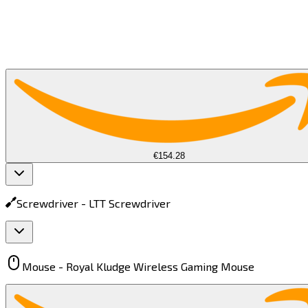
€154.28
Screwdriver -
LTT Screwdriver​​​​‌ ‍ ​‍​‍‌‍ ‌ ​‍‌‍‍‌‌‍‌ ‌‍‍‌‌‍ ‍​‍​‍​ ‍‍​‍​‍‌ ​ ‌‍​‌‌‍ ‍‌‍‍‌‌ ‌​‌ ‍‌​‍ ‍‌‍‍‌‌‍ ​‍​‍​‍ ​​‍​‍‌‍‍​‌ ​‍‌‍‌‌‌‍‌‍​‍​‍​ ‍‍​‍​‍​‍ ‌‍​‌‌‍‌​‌‍ ‌‌‍‍‌‌‍ ‍​‍ ‌‍‍‌‌‍ ‍‌ ‌​‌‍‌‌‌‍ ‍‌ ‌​​‍ ‌‍‌‌‌‍‌​‌‍‍‌‌ ‌​​‍ ‌‍ ‌‌‍ ‌‍‌​‌‍‌‌​ ‌‌ ​​‌ ​‍‌‍‌‌‌ ​ ‌‍‌‌‌‍ ‍‌ ‌​‌‍​‌‌ ‌​‌‍‍‌‌‍ ‌‍ ‍​ ‍ ‌‍‍‌‌‍‌​​ ‌​ ‌ ​ ‌​​ ‌ ‌‍​‌‌‍​‌​ ‌‌​ ‌‍​ ‍‌​‍ ‌‌‍​‍‌‍‌‌​ ‌‍‌‍‌‍​‍ ‌​ ‌​​ ​ ‌‍​‍​ ​‍​‍ ‌​ ‍​​ ‌​‌‍‌​​ ‌ ​‍ ‌​ ‌‌‌‍‌​‌‍‌‍​ ​‌​ ​‌​ ‌‍​ ​‌​ ​‌‌‍‌​​ ​​‌‍‌‍​ ​‍​ ‍ ‌ ‌​‌ ‍‌‌ ​​‌‍‌‌​ ‌‌‍ ‌ ‌​‌‍‍​‌‍‌‌‌ ​‍​ ‍ ‌ ​​‌‍​‌‌ ‌​‌‍‍​​ ‌‌‍ ‍‌‍​‌‌‍ ‌‌‍‌‌​ ‌‍​‍‌‍​‌‌ ​ ‌‍‌‌‌‌‌‌‌ ​‍‌‍ ​​ ‌​‍‌‌​ ​‍‌​‌‍‌‍​‌‌‍‌​‌‍ ‌‌‍‍‌‌‍ ‍​‍‌‍‌‍‍‌‌‍‌​​ ‌​ ‌ ​ ‌​​ ‌ ‌‍​‌‌‍​‌​ ‌‌​ ‌‍​ ‍‌​‍ ‌‌‍​‍‌‍‌‌​ ‌‍‌‍‌‍​‍ ‌​ ‌​​ ​ ‌‍​‍​ ​‍​‍ ‌​ ‍​​ ‌​‌‍‌​​ ‌ ​‍ ‌​ ‌‌‌‍‌​‌‍‌‍​ ​‌​ ​‌​ ‌‍​ ​‌​ ​‌‌‍‌​​ ​​‌‍‌‍​ ​‍​‍‌‍‌ ‌​‌ ‍‌‌ ​​‌‍‌‌​ ‌‌‍ ‌ ‌​‌‍‍​‌‍‌‌‌ ​‍​‍‌‍‌ ​​‌‍​‌‌ ‌​‌‍‍​​ ‌‌‍ ‍‌‍​‌‌‍ ‌‌‍‌‌​‍‌‍‌ ​​‌‍‌‌‌ ​‍‌ ​ ‌ ​​‌‍‌‌‌‍​ ‌ ‌​‌‍‍‌‌ ‌‍‌‍‌‌​ ‌‌ ​​‌ ‌‌‌‍​‍‌‍ ​‌‍‍‌‌ ​ ‌‍‍​‌‍‌‌‌‍‌​​‍​‍‌ ‌
Mouse -
Royal Kludge Wireless Gaming Mouse​​​​‌ ‍ ​‍​‍‌‍ ‌ ​‍‌‍‍‌‌‍‌ ‌‍‍‌‌‍ ‍​‍​‍​ ‍‍​‍​‍‌ ​ ‌‍​‌‌‍ ‍‌‍‍‌‌ ‌​‌ ‍‌​‍ ‍‌‍‍‌‌‍ ​‍​‍​‍ ​​‍​‍‌‍‍​‌ ​‍‌‍‌‌‌‍‌‍​‍​‍​ ‍‍​‍​‍​‍ ‌‍​‌‌‍‌​‌‍ ‌‌‍‍‌‌‍ ‍​‍ ‌‍‍‌‌‍ ‍‌ ‌​‌‍‌‌‌‍ ‍‌ ‌​​‍ ‌‍‌‌‌‍‌​‌‍‍‌‌ ‌​​‍ ‌‍ ‌‌‍ ‌‍‌​‌‍‌‌​ ‌‌ ​​‌ ​‍‌‍‌‌‌ ​ ‌‍‌‌‌‍ ‍‌ ‌​‌‍​‌‌ ‌​‌‍‍‌‌‍ ‌‍ ‍​ ‍ ‌‍‍‌‌‍‌​​ ‌‌‍‌‌​ ‍​​ ‌ ‌‍​ ​ ​​​ ​ ​ ‌‍​ ​ ​‍ ‌​ ‌​​ ‍‌​ ​‍​ ‌‍​‍ ‌​ ‌​​ ​ ​ ‌ ​ ‍​​‍ ‌​ ‍​‌‍‌​​ ​ ‌‍‌‌​‍ ‌​ ‌​​ ‍​​ ​‌‌‍‌‍‌‍​‍‌‍‌‌​ ​‌​ ‌ ‌‍‌‌‌‍‌‌‌‍‌‍‌‍​‍​ ‍ ‌ ‌​‌ ‍‌‌ ​​‌‍‌‌​ ‌‌‍ ‌ ‌​‌‍‍​‌‍‌‌‌ ​‍​ ‍ ‌ ​​‌‍​‌‌ ‌​‌‍‍​​ ‌‌‍ ‍‌‍​‌‌‍ ‌‌‍‌‌​ ‌‍​‍‌‍​‌‌ ​ ‌‍‌‌‌‌‌‌‌ ​‍‌‍ ​​ ‌​‍‌‌​ ​‍‌​‌‍‌‍​‌‌‍‌​‌‍ ‌‌‍‍‌‌‍ ‍​‍‌‍‌‍‍‌‌‍‌​​ ‌‌‍‌‌​ ‍​​ ‌ ‌‍​ ​ ​​​ ​ ​ ‌‍​ ​ ​‍ ‌​ ‌​​ ‍‌​ ​‍​ ‌‍​‍ ‌​ ‌​​ ​ ​ ‌ ​ ‍​​‍ ‌​ ‍​‌‍‌​​ ​ ‌‍‌‌​‍ ‌​ ‌​​ ‍​​ ​‌‌‍‌‍‌‍​‍‌‍‌‌​ ​‌​ ‌ ‌‍‌‌‌‍‌‌‌‍‌‍‌‍​‍​‍‌‍‌ ‌​‌ ‍‌‌ ​​‌‍‌‌​ ‌‌‍ ‌ ‌​‌‍‍​‌‍‌‌‌ ​‍​‍‌‍‌ ​​‌‍​‌‌ ‌​‌‍‍​​ ‌‌‍ ‍‌‍​‌‌‍ ‌‌‍‌‌​‍‌‍‌ ​​‌‍‌‌‌ ​‍‌ ​ ‌ ​​‌‍‌‌‌‍​ ‌ ‌​‌‍‍‌‌ ‌‍‌‍‌‌​ ‌‌ ​​‌ ‌‌‌‍​‍‌‍ ​‌‍‍‌‌ ​ ‌‍‍​‌‍‌‌‌‍‌​​‍​‍‌ ‌