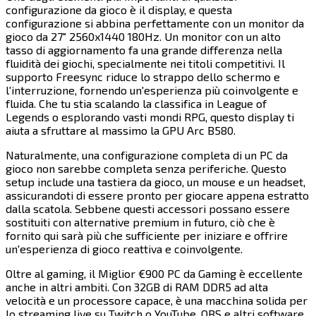
configurazione da gioco è il display, e questa
configurazione si abbina perfettamente con un monitor da
gioco da 27" 2560x1440 180Hz. Un monitor con un alto
tasso di aggiornamento fa una grande differenza nella
fluidità dei giochi, specialmente nei titoli competitivi. Il
supporto Freesync riduce lo strappo dello schermo e
l'interruzione, fornendo un'esperienza più coinvolgente e
fluida. Che tu stia scalando la classifica in League of
Legends o esplorando vasti mondi RPG, questo display ti
aiuta a sfruttare al massimo la GPU Arc B580.​​​​‌ ‍ ​‍​‍‌‍ ‌ ​‍‌‍‍‌‌‍‌ ‌‍‍‌‌‍ ‍​‍​‍​ ‍‍​‍​‍‌ ​ ‌‍​‌‌‍ ‍‌‍‍‌‌ ‌​‌ ‍‌​‍ ‍‌‍‍‌‌‍ ​‍​‍​‍ ​​‍​‍‌‍‍​‌ ​‍‌‍‌‌‌‍‌‍​‍​‍​ ‍‍​‍​‍​‍ ‌‍​‌‌‍‌​‌‍ ‌‌‍‍‌‌‍ ‍​‍ ‌‍‍‌‌‍ ‍‌ ‌​‌‍‌‌‌‍ ‍‌ ‌​​‍ ‌‍‌‌‌‍‌​‌‍‍‌‌ ‌​​‍ ‌‍ ‌‌‍ ‌‍‌​‌‍‌‌​ ‌‌ ​​‌ ​‍‌‍‌‌‌ ​ ‌‍‌‌‌‍ ‍‌ ‌​‌‍​‌‌ ‌​‌‍‍‌‌‍ ‌‍ ‍​ ‍ ‌‍‍‌‌‍‌​​ ‌‌‍‌​​ ‍​​ ​​​ ‍​​ ​‌​ ‍​‌‍​ ​ ‌ ​‍ ‌​ ‌‌‌‍‌‍‌‍‌​​ ‍‌​‍ ‌​ ‌​​ ‌​​ ​‌​ ‍‌​‍ ‌‌‍​‍​ ‌‌​ ‌ ‌‍​ ​‍ ‌‌‍‌​‌‍‌​‌‍​‍‌‍​‌​ ‍‌‌‍‌‌‌‍‌‍‌‍‌‍‌‍​‌​ ​‌​ ‍‌​ ‌‍​ ‍ ‌ ‌​‌ ‍‌‌ ​​‌‍‌‌​ ‌‌‍​‍‌ ‌‌‌‍‍‌‌‍ ​‌‍‌​​ ‍ ‌ ​​‌‍​‌‌ ‌​‌‍‍​​ ‌‌‍‍‌​ ​‌​ ‍​‌‍ ‍‌‌ ‌‍ ​‌‍ ‌‍ ‍‌‍‌ ‌‌ ‌‍‌​‌‍‌‌‌ ​ ‌‍​ ​‍‌‌​ ‌‌‌​​‍‌‌ ‌‍‍ ‌‍‌‌‌ ‍‌​‍‌‌​ ​ ‌​‌​​‍‌‌​ ​ ‌​‌​​‍‌‌​ ​‍​ ​‍‌‍‍‌‌ ‌​​‍‌‌​ ​‍​ ​‍​‍‌‌​ ‌‌‌​‌​​‍ ‍‌ ‌‍‌‍​‌‌‍ ​‌ ‌‌‌‍‌‌​‍‌‌​ ‌‌‌​​‍‌‌ ‌‍‍ ‌‍‌‌‌ ‍‌​‍‌‌​ ​ ‌​‌​​‍‌‌​ ​ ‌​‌​​‍‌‌​ ​‍​ ​‍​ ​ ​ ‌​​ ​‍​ ​ ‌‍​ ​ ‌ ​ ‌ ​ ​ ​ ​‍‌‍​‍​ ‌ ​ ​​​‍‌‌​ ​‍​ ​‍​‍‌‌​ ‌‌‌​‌​​‍ ‍‌‍​ ‌‍‍​‌‍‍‌‌‍ ​‌‍‌​‌ ​‍‌‍‌‌‌‍ ‍​‍‌‌​ ‌‌‌​​‍‌‌ ‌‍‍ ‌‍‌‌‌ ‍‌​‍‌‌​ ​ ‌​‌​​‍‌‌​ ​ ‌​‌​​‍‌‌​ ​‍​ ​‍​ ‌​​ ‍​‌‍‌​​ ‌‍​ ‌​​ ​​​ ‌‌‌‍​ ‌‍​‌‌‍​‍‌‍​‌‌‍‌‍​‍‌‌​ ​‍​ ​‍​‍‌‌​ ‌‌‌​‌​​‍ ‍‌ ‌​‌‍‌‌‌ ‍​‌ ‌​​ ‌‍​‍‌‍​‌‌ ​ ‌‍‌‌‌‌‌‌‌ ​‍‌‍ ​​ ‌​‍‌‌​ ​‍‌​‌‍‌‍​‌‌‍‌​‌‍ ‌‌‍‍‌‌‍ ‍​‍‌‍‌‍‍‌‌‍‌​​ ‌‌‍‌​​ ‍​​ ​​​ ‍​​ ​‌​ ‍​‌‍​ ​ ‌ ​‍ ‌​ ‌‌‌‍‌‍‌‍‌​​ ‍‌​‍ ‌​ ‌​​ ‌​​ ​‌​ ‍‌​‍ ‌‌‍​‍​ ‌‌​ ‌ ‌‍​ ​‍ ‌‌‍‌​‌‍‌​‌‍​‍‌‍​‌​ ‍‌‌‍‌‌‌‍‌‍‌‍‌‍‌‍​‌​ ​‌​ ‍‌​ ‌‍​‍‌‍‌ ‌​‌ ‍‌‌ ​​‌‍‌‌​ ‌‌‍​‍‌ ‌‌‌‍‍‌‌‍ ​‌‍‌​​‍‌‍‌ ​​‌‍​‌‌ ‌​‌‍‍​​ ‌‌‍‍‌​ ​‌​ ‍​‌‍ ‍‌‌ ‌‍ ​‌‍ ‌‍ ‍‌‍‌ ‌‌ ‌‍‌​‌‍‌‌‌ ​ ‌‍​ ​‍‌‌​ ‌‌‌​​‍‌‌ ‌‍‍ ‌‍‌‌‌ ‍‌​‍‌‌​ ​ ‌​‌​​‍‌‌​ ​ ‌​‌​​‍‌‌​ ​‍​ ​‍‌‍‍‌‌ ‌​​‍‌‌​ ​‍​ ​‍​‍‌‌​ ‌‌‌​‌​​‍ ‍‌ ‌‍‌‍​‌‌‍ ​‌ ‌‌‌‍‌‌​‍‌‌​ ‌‌‌​​‍‌‌ ‌‍‍ ‌‍‌‌‌ ‍‌​‍‌‌​ ​ ‌​‌​​‍‌‌​ ​ ‌​‌​​‍‌‌​ ​‍​ ​‍​ ​ ​ ‌​​ ​‍​ ​ ‌‍​ ​ ‌ ​ ‌ ​ ​ ​ ​‍‌‍​‍​ ‌ ​ ​​​‍‌‌​ ​‍​ ​‍​‍‌‌​ ‌‌‌​‌​​‍ ‍‌‍​ ‌‍‍​‌‍‍‌‌‍ ​‌‍‌​‌ ​‍‌‍‌‌‌‍ ‍​‍‌‌​ ‌‌‌​​‍‌‌ ‌‍‍ ‌‍‌‌‌ ‍‌​‍‌‌​ ​ ‌​‌​​‍‌‌​ ​ ‌​‌​​‍‌‌​ ​‍​ ​‍​ ‌​​ ‍​‌‍‌​​ ‌‍​ ‌​​ ​​​ ‌‌‌‍​ ‌‍​‌‌‍​‍‌‍​‌‌‍‌‍​‍‌‌​ ​‍​ ​‍​‍‌‌​ ‌‌‌​‌​​‍ ‍‌ ‌​‌‍‌‌‌ ‍​‌ ‌​​‍‌‍‌ ​​‌‍‌‌‌ ​‍‌ ​ ‌ ​​‌‍‌‌‌‍​ ‌ ‌​‌‍‍‌‌ ‌‍‌‍‌‌​ ‌‌ ​​‌ ‌‌‌‍​‍‌‍ ​‌‍‍‌‌ ​ ‌‍‍​‌‍‌‌‌‍‌​​‍​‍‌ ‌
Naturalmente, una configurazione completa di un PC da
gioco non sarebbe completa senza periferiche. Questo
setup include una tastiera da gioco, un mouse e un headset,
assicurandoti di essere pronto per giocare appena estratto
dalla scatola. Sebbene questi accessori possano essere
sostituiti con alternative premium in futuro, ciò che è
fornito qui sarà più che sufficiente per iniziare e offrire
un'esperienza di gioco reattiva e coinvolgente.​​​​‌ ‍ ​‍​‍‌‍ ‌ ​‍‌‍‍‌‌‍‌ ‌‍‍‌‌‍ ‍​‍​‍​ ‍‍​‍​‍‌ ​ ‌‍​‌‌‍ ‍‌‍‍‌‌ ‌​‌ ‍‌​‍ ‍‌‍‍‌‌‍ ​‍​‍​‍ ​​‍​‍‌‍‍​‌ ​‍‌‍‌‌‌‍‌‍​‍​‍​ ‍‍​‍​‍​‍ ‌‍​‌‌‍‌​‌‍ ‌‌‍‍‌‌‍ ‍​‍ ‌‍‍‌‌‍ ‍‌ ‌​‌‍‌‌‌‍ ‍‌ ‌​​‍ ‌‍‌‌‌‍‌​‌‍‍‌‌ ‌​​‍ ‌‍ ‌‌‍ ‌‍‌​‌‍‌‌​ ‌‌ ​​‌ ​‍‌‍‌‌‌ ​ ‌‍‌‌‌‍ ‍‌ ‌​‌‍​‌‌ ‌​‌‍‍‌‌‍ ‌‍ ‍​ ‍ ‌‍‍‌‌‍‌​​ ‌‌‍‌​​ ‍​​ ​​​ ‍​​ ​‌​ ‍​‌‍​ ​ ‌ ​‍ ‌​ ‌‌‌‍‌‍‌‍‌​​ ‍‌​‍ ‌​ ‌​​ ‌​​ ​‌​ ‍‌​‍ ‌‌‍​‍​ ‌‌​ ‌ ‌‍​ ​‍ ‌‌‍‌​‌‍‌​‌‍​‍‌‍​‌​ ‍‌‌‍‌‌‌‍‌‍‌‍‌‍‌‍​‌​ ​‌​ ‍‌​ ‌‍​ ‍ ‌ ‌​‌ ‍‌‌ ​​‌‍‌‌​ ‌‌‍​‍‌ ‌‌‌‍‍‌‌‍ ​‌‍‌​​ ‍ ‌ ​​‌‍​‌‌ ‌​‌‍‍​​ ‌‌‍‍‌​ ​‌​ ‍​‌‍ ‍‌‌ ‌‍ ​‌‍ ‌‍ ‍‌‍‌ ‌‌ ‌‍‌​‌‍‌‌‌ ​ ‌‍​ ​‍‌‌​ ‌‌‌​​‍‌‌ ‌‍‍ ‌‍‌‌‌ ‍‌​‍‌‌​ ​ ‌​‌​​‍‌‌​ ​ ‌​‌​​‍‌‌​ ​‍​ ​‍‌‍‍‌‌ ‌​​‍‌‌​ ​‍​ ​‍​‍‌‌​ ‌‌‌​‌​​‍ ‍‌ ‌‍‌‍​‌‌‍ ​‌ ‌‌‌‍‌‌​‍‌‌​ ‌‌‌​​‍‌‌ ‌‍‍ ‌‍‌‌‌ ‍‌​‍‌‌​ ​ ‌​‌​​‍‌‌​ ​ ‌​‌​​‍‌‌​ ​‍​ ​‍‌‍‌‍​ ‍‌​ ​ ​ ‌‍​ ‍‌‌‍‌​​ ‌‌‌‍​‌‌‍‌​‌‍‌‌‌‍‌​‌‍‌‍​‍‌‌​ ​‍​ ​‍​‍‌‌​ ‌‌‌​‌​​‍ ‍‌‍​ ‌‍‍​‌‍‍‌‌‍ ​‌‍‌​‌ ​‍‌‍‌‌‌‍ ‍​‍‌‌​ ‌‌‌​​‍‌‌ ‌‍‍ ‌‍‌‌‌ ‍‌​‍‌‌​ ​ ‌​‌​​‍‌‌​ ​ ‌​‌​​‍‌‌​ ​‍​ ​‍‌‍​ ​ ‍​​ ‌‌‌‍‌‍​ ‌‍​ ‌​‌‍​‍​ ‌‌​ ‍‌​ ‍‌‌‍​‍‌‍‌‍​‍‌‌​ ​‍​ ​‍​‍‌‌​ ‌‌‌​‌​​‍ ‍‌ ‌​‌‍‌‌‌ ‍​‌ ‌​​ ‌‍​‍‌‍​‌‌ ​ ‌‍‌‌‌‌‌‌‌ ​‍‌‍ ​​ ‌​‍‌‌​ ​‍‌​‌‍‌‍​‌‌‍‌​‌‍ ‌‌‍‍‌‌‍ ‍​‍‌‍‌‍‍‌‌‍‌​​ ‌‌‍‌​​ ‍​​ ​​​ ‍​​ ​‌​ ‍​‌‍​ ​ ‌ ​‍ ‌​ ‌‌‌‍‌‍‌‍‌​​ ‍‌​‍ ‌​ ‌​​ ‌​​ ​‌​ ‍‌​‍ ‌‌‍​‍​ ‌‌​ ‌ ‌‍​ ​‍ ‌‌‍‌​‌‍‌​‌‍​‍‌‍​‌​ ‍‌‌‍‌‌‌‍‌‍‌‍‌‍‌‍​‌​ ​‌​ ‍‌​ ‌‍​‍‌‍‌ ‌​‌ ‍‌‌ ​​‌‍‌‌​ ‌‌‍​‍‌ ‌‌‌‍‍‌‌‍ ​‌‍‌​​‍‌‍‌ ​​‌‍​‌‌ ‌​‌‍‍​​ ‌‌‍‍‌​ ​‌​ ‍​‌‍ ‍‌‌ ‌‍ ​‌‍ ‌‍ ‍‌‍‌ ‌‌ ‌‍‌​‌‍‌‌‌ ​ ‌‍​ ​‍‌‌​ ‌‌‌​​‍‌‌ ‌‍‍ ‌‍‌‌‌ ‍‌​‍‌‌​ ​ ‌​‌​​‍‌‌​ ​ ‌​‌​​‍‌‌​ ​‍​ ​‍‌‍‍‌‌ ‌​​‍‌‌​ ​‍​ ​‍​‍‌‌​ ‌‌‌​‌​​‍ ‍‌ ‌‍‌‍​‌‌‍ ​‌ ‌‌‌‍‌‌​‍‌‌​ ‌‌‌​​‍‌‌ ‌‍‍ ‌‍‌‌‌ ‍‌​‍‌‌​ ​ ‌​‌​​‍‌‌​ ​ ‌​‌​​‍‌‌​ ​‍​ ​‍‌‍‌‍​ ‍‌​ ​ ​ ‌‍​ ‍‌‌‍‌​​ ‌‌‌‍​‌‌‍‌​‌‍‌‌‌‍‌​‌‍‌‍​‍‌‌​ ​‍​ ​‍​‍‌‌​ ‌‌‌​‌​​‍ ‍‌‍​ ‌‍‍​‌‍‍‌‌‍ ​‌‍‌​‌ ​‍‌‍‌‌‌‍ ‍​‍‌‌​ ‌‌‌​​‍‌‌ ‌‍‍ ‌‍‌‌‌ ‍‌​‍‌‌​ ​ ‌​‌​​‍‌‌​ ​ ‌​‌​​‍‌‌​ ​‍​ ​‍‌‍​ ​ ‍​​ ‌‌‌‍‌‍​ ‌‍​ ‌​‌‍​‍​ ‌‌​ ‍‌​ ‍‌‌‍​‍‌‍‌‍​‍‌‌​ ​‍​ ​‍​‍‌‌​ ‌‌‌​‌​​‍ ‍‌ ‌​‌‍‌‌‌ ‍​‌ ‌​​‍‌‍‌ ​​‌‍‌‌‌ ​‍‌ ​ ‌ ​​‌‍‌‌‌‍​ ‌ ‌​‌‍‍‌‌ ‌‍‌‍‌‌​ ‌‌ ​​‌ ‌‌‌‍​‍‌‍ ​‌‍‍‌‌ ​ ‌‍‍​‌‍‌‌‌‍‌​​‍​‍‌ ‌
Oltre al gaming, il Miglior €900 PC da Gaming è eccellente
anche in altri ambiti. Con 32GB di RAM DDR5 ad alta
velocità e un processore capace, è una macchina solida per
lo streaming live su Twitch o YouTube. OBS e altri software