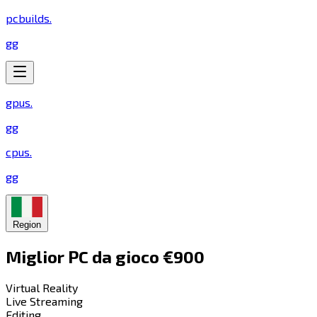
pcbuilds
.
gg
gpus
.
gg
cpus
.
gg
Region
Miglior PC da gioco €900​​​​‌ ‍ ​‍​‍‌‍ ‌ ​‍‌‍‍‌‌‍‌ ‌‍‍‌‌‍ ‍​‍​‍​ ‍‍​‍​‍‌ ​ ‌‍​‌‌‍ ‍‌‍‍‌‌ ‌​‌ ‍‌​‍ ‍‌‍‍‌‌‍ ​‍​‍​‍ ​​‍​‍‌‍‍​‌ ​‍‌‍‌‌‌‍‌‍​‍​‍​ ‍‍​‍​‍​‍ ‌‍​‌‌‍‌​‌‍ ‌‌‍‍‌‌‍ ‍​‍ ‌‍‍‌‌‍ ‍‌ ‌​‌‍‌‌‌‍ ‍‌ ‌​​‍ ‌‍‌‌‌‍‌​‌‍‍‌‌ ‌​​‍ ‌‍ ‌‌‍ ‌‍‌​‌‍‌‌​ ‌‌ ​​‌ ​‍‌‍‌‌‌ ​ ‌‍‌‌‌‍ ‍‌ ‌​‌‍​‌‌ ‌​‌‍‍‌‌‍ ‌‍ ‍​ ‍ ‌‍‍‌‌‍‌​​ ‌‌‍‌​​ ‍​​ ​​​ ‍​​ ​‌​ ‍​‌‍​ ​ ‌ ​‍ ‌​ ‌‌‌‍‌‍‌‍‌​​ ‍‌​‍ ‌​ ‌​​ ‌​​ ​‌​ ‍‌​‍ ‌‌‍​‍​ ‌‌​ ‌ ‌‍​ ​‍ ‌‌‍‌​‌‍‌​‌‍​‍‌‍​‌​ ‍‌‌‍‌‌‌‍‌‍‌‍‌‍‌‍​‌​ ​‌​ ‍‌​ ‌‍​ ‍ ‌ ‌​‌ ‍‌‌ ​​‌‍‌‌​ ‌‌‍​‍‌ ‌‌‌‍‍‌‌‍ ​‌‍‌​​ ‍ ‌ ​​‌‍​‌‌ ‌​‌‍‍​​ ‌‌‍‍‌​ ​‌​ ‍​‌‍ ‍‌‌ ‌‍ ‍‌‍​‌‌‍ ‌‌‍‌‌​‍‌‌​ ‌‌‌​​‍‌‌ ‌‍‍ ‌‍‌‌‌ ‍‌​‍‌‌​ ​ ‌​‌​​‍‌‌​ ​ ‌​‌​​‍‌‌​ ​‍​ ​‍‌‍‍‌‌ ‌​​‍‌‌​ ​‍​ ​‍​‍‌‌​ ‌‌‌​‌​​‍ ‍‌ ‌‍‌‍​‌‌‍ ​‌ ‌‌‌‍‌‌​ ‌‍​‍‌‍​‌‌ ​ ‌‍‌‌‌‌‌‌‌ ​‍‌‍ ​​ ‌​‍‌‌​ ​‍‌​‌‍‌‍​‌‌‍‌​‌‍ ‌‌‍‍‌‌‍ ‍​‍‌‍‌‍‍‌‌‍‌​​ ‌‌‍‌​​ ‍​​ ​​​ ‍​​ ​‌​ ‍​‌‍​ ​ ‌ ​‍ ‌​ ‌‌‌‍‌‍‌‍‌​​ ‍‌​‍ ‌​ ‌​​ ‌​​ ​‌​ ‍‌​‍ ‌‌‍​‍​ ‌‌​ ‌ ‌‍​ ​‍ ‌‌‍‌​‌‍‌​‌‍​‍‌‍​‌​ ‍‌‌‍‌‌‌‍‌‍‌‍‌‍‌‍​‌​ ​‌​ ‍‌​ ‌‍​‍‌‍‌ ‌​‌ ‍‌‌ ​​‌‍‌‌​ ‌‌‍​‍‌ ‌‌‌‍‍‌‌‍ ​‌‍‌​​‍‌‍‌ ​​‌‍​‌‌ ‌​‌‍‍​​ ‌‌‍‍‌​ ​‌​ ‍​‌‍ ‍‌‌ ‌‍ ‍‌‍​‌‌‍ ‌‌‍‌‌​‍‌‌​ ‌‌‌​​‍‌‌ ‌‍‍ ‌‍‌‌‌ ‍‌​‍‌‌​ ​ ‌​‌​​‍‌‌​ ​ ‌​‌​​‍‌‌​ ​‍​ ​‍‌‍‍‌‌ ‌​​‍‌‌​ ​‍​ ​‍​‍‌‌​ ‌‌‌​‌​​‍ ‍‌ ‌‍‌‍​‌‌‍ ​‌ ‌‌‌‍‌‌​‍‌‍‌ ​​‌‍‌‌‌ ​‍‌ ​ ‌ ​​‌‍‌‌‌‍​ ‌ ‌​‌‍‍‌‌ ‌‍‌‍‌‌​ ‌‌ ​​‌ ‌‌‌‍​‍‌‍ ​‌‍‍‌‌ ​ ‌‍‍​‌‍‌‌‌‍‌​​‍​‍‌ ‌
Virtual Reality​​​​‌ ‍ ​‍​‍‌‍ ‌ ​‍‌‍‍‌‌‍‌ ‌‍‍‌‌‍ ‍​‍​‍​ ‍‍​‍​‍‌ ​ ‌‍​‌‌‍ ‍‌‍‍‌‌ ‌​‌ ‍‌​‍ ‍‌‍‍‌‌‍ ​‍​‍​‍ ​​‍​‍‌‍‍​‌ ​‍‌‍‌‌‌‍‌‍​‍​‍​ ‍‍​‍​‍​‍ ‌‍​‌‌‍‌​‌‍ ‌‌‍‍‌‌‍ ‍​‍ ‌‍‍‌‌‍ ‍‌ ‌​‌‍‌‌‌‍ ‍‌ ‌​​‍ ‌‍‌‌‌‍‌​‌‍‍‌‌ ‌​​‍ ‌‍ ‌‌‍ ‌‍‌​‌‍‌‌​ ‌‌ ​​‌ ​‍‌‍‌‌‌ ​ ‌‍‌‌‌‍ ‍‌ ‌​‌‍​‌‌ ‌​‌‍‍‌‌‍ ‌‍ ‍​ ‍ ‌‍‍‌‌‍‌​​ ‌​ ​‌​ ​‌‌‍​‌​ ‍‌‌‍‌‌‌‍​‍​ ‌ ​ ​‍​‍ ‌​ ‌​‌‍‌​​ ​‍​ ‌​​‍ ‌​ ‌​​ ​​‌‍‌​​ ​‍​‍ ‌‌‍​‌‌‍​‌‌‍‌​‌‍​‌​‍ ‌‌‍‌‍‌‍‌​‌‍​‍​ ‍‌​ ‌ ​ ‌‍‌‍​‌​ ‌ ‌‍​‍​ ‍​​ ‍‌‌‍‌‍​ ‍ ‌ ‌​‌ ‍‌‌ ​​‌‍‌‌​ ‌‌ ‌​‌‍​‌‌‍‌ ​ ‍ ‌ ​​‌‍​‌‌ ‌​‌‍‍​​ ‌‌‍ ‍‌‍​‌‌‍ ‌‌‍‌‌​ ‌‍​‍‌‍​‌‌ ​ ‌‍‌‌‌‌‌‌‌ ​‍‌‍ ​​ ‌​‍‌‌​ ​‍‌​‌‍‌‍​‌‌‍‌​‌‍ ‌‌‍‍‌‌‍ ‍​‍‌‍‌‍‍‌‌‍‌​​ ‌​ ​‌​ ​‌‌‍​‌​ ‍‌‌‍‌‌‌‍​‍​ ‌ ​ ​‍​‍ ‌​ ‌​‌‍‌​​ ​‍​ ‌​​‍ ‌​ ‌​​ ​​‌‍‌​​ ​‍​‍ ‌‌‍​‌‌‍​‌‌‍‌​‌‍​‌​‍ ‌‌‍‌‍‌‍‌​‌‍​‍​ ‍‌​ ‌ ​ ‌‍‌‍​‌​ ‌ ‌‍​‍​ ‍​​ ‍‌‌‍‌‍​‍‌‍‌ ‌​‌ ‍‌‌ ​​‌‍‌‌​ ‌‌ ‌​‌‍​‌‌‍‌ ​‍‌‍‌ ​​‌‍​‌‌ ‌​‌‍‍​​ ‌‌‍ ‍‌‍​‌‌‍ ‌‌‍‌‌​‍‌‍‌ ​​‌‍‌‌‌ ​‍‌ ​ ‌ ​​‌‍‌‌‌‍​ ‌ ‌​‌‍‍‌‌ ‌‍‌‍‌‌​ ‌‌ ​​‌ ‌‌‌‍​‍‌‍ ​‌‍‍‌‌ ​ ‌‍‍​‌‍‌‌‌‍‌​​‍​‍‌ ‌
Live Streaming​​​​‌ ‍ ​‍​‍‌‍ ‌ ​‍‌‍‍‌‌‍‌ ‌‍‍‌‌‍ ‍​‍​‍​ ‍‍​‍​‍‌ ​ ‌‍​‌‌‍ ‍‌‍‍‌‌ ‌​‌ ‍‌​‍ ‍‌‍‍‌‌‍ ​‍​‍​‍ ​​‍​‍‌‍‍​‌ ​‍‌‍‌‌‌‍‌‍​‍​‍​ ‍‍​‍​‍​‍ ‌‍​‌‌‍‌​‌‍ ‌‌‍‍‌‌‍ ‍​‍ ‌‍‍‌‌‍ ‍‌ ‌​‌‍‌‌‌‍ ‍‌ ‌​​‍ ‌‍‌‌‌‍‌​‌‍‍‌‌ ‌​​‍ ‌‍ ‌‌‍ ‌‍‌​‌‍‌‌​ ‌‌ ​​‌ ​‍‌‍‌‌‌ ​ ‌‍‌‌‌‍ ‍‌ ‌​‌‍​‌‌ ‌​‌‍‍‌‌‍ ‌‍ ‍​ ‍ ‌‍‍‌‌‍‌​​ ‌​ ​‌‌‍​‍​ ‌‍‌‍​‌‌‍​ ​ ​‌‌‍​‍​ ​‍​‍ ‌‌‍‌​​ ‌ ​ ‍​​ ‌‍​‍ ‌​ ‌​​ ‍​‌‍‌‌​ ‍‌​‍ ‌‌‍​‍​ ​‌‌‍‌‌‌‍‌​​‍ ‌​ ​​‌‍​‍​ ‍‌​ ‌ ‌‍​‍‌‍‌​​ ‌ ​ ‌ ​ ​‌‌‍‌​​ ​​‌‍‌​​ ‍ ‌ ‌​‌ ‍‌‌ ​​‌‍‌‌​ ‌‌ ‌​‌‍​‌‌‍‌ ​ ‍ ‌ ​​‌‍​‌‌ ‌​‌‍‍​​ ‌‌‍ ‍‌‍​‌‌‍ ‌‌‍‌‌​ ‌‍​‍‌‍​‌‌ ​ ‌‍‌‌‌‌‌‌‌ ​‍‌‍ ​​ ‌​‍‌‌​ ​‍‌​‌‍‌‍​‌‌‍‌​‌‍ ‌‌‍‍‌‌‍ ‍​‍‌‍‌‍‍‌‌‍‌​​ ‌​ ​‌‌‍​‍​ ‌‍‌‍​‌‌‍​ ​ ​‌‌‍​‍​ ​‍​‍ ‌‌‍‌​​ ‌ ​ ‍​​ ‌‍​‍ ‌​ ‌​​ ‍​‌‍‌‌​ ‍‌​‍ ‌‌‍​‍​ ​‌‌‍‌‌‌‍‌​​‍ ‌​ ​​‌‍​‍​ ‍‌​ ‌ ‌‍​‍‌‍‌​​ ‌ ​ ‌ ​ ​‌‌‍‌​​ ​​‌‍‌​​‍‌‍‌ ‌​‌ ‍‌‌ ​​‌‍‌‌​ ‌‌ ‌​‌‍​‌‌‍‌ ​‍‌‍‌ ​​‌‍​‌‌ ‌​‌‍‍​​ ‌‌‍ ‍‌‍​‌‌‍ ‌‌‍‌‌​‍‌‍‌ ​​‌‍‌‌‌ ​‍‌ ​ ‌ ​​‌‍‌‌‌‍​ ‌ ‌​‌‍‍‌‌ ‌‍‌‍‌‌​ ‌‌ ​​‌ ‌‌‌‍​‍‌‍ ​‌‍‍‌‌ ​ ‌‍‍​‌‍‌‌‌‍‌​​‍​‍‌ ‌
Editing​​​​‌ ‍ ​‍​‍‌‍ ‌ ​‍‌‍‍‌‌‍‌ ‌‍‍‌‌‍ ‍​‍​‍​ ‍‍​‍​‍‌ ​ ‌‍​‌‌‍ ‍‌‍‍‌‌ ‌​‌ ‍‌​‍ ‍‌‍‍‌‌‍ ​‍​‍​‍ ​​‍​‍‌‍‍​‌ ​‍‌‍‌‌‌‍‌‍​‍​‍​ ‍‍​‍​‍​‍ ‌‍​‌‌‍‌​‌‍ ‌‌‍‍‌‌‍ ‍​‍ ‌‍‍‌‌‍ ‍‌ ‌​‌‍‌‌‌‍ ‍‌ ‌​​‍ ‌‍‌‌‌‍‌​‌‍‍‌‌ ‌​​‍ ‌‍ ‌‌‍ ‌‍‌​‌‍‌‌​ ‌‌ ​​‌ ​‍‌‍‌‌‌ ​ ‌‍‌‌‌‍ ‍‌ ‌​‌‍​‌‌ ‌​‌‍‍‌‌‍ ‌‍ ‍​ ‍ ‌‍‍‌‌‍‌​​ ‌‌‍‌​​ ‌ ‌‍​‍‌‍‌​​ ​‌‌‍​ ​ ‌‍​ ‌​​‍ ‌​ ​‍​ ‌ ​ ‌​​ ‍‌​‍ ‌​ ‌​​ ​‍​ ​ ​ ‍‌​‍ ‌​ ‍​​ ​​​ ‌​‌‍‌‍​‍ ‌​ ‌‍‌‍‌‍‌‍​ ​ ‌‌​ ‌‌‌‍‌​​ ​‌​ ‌ ‌‍​‍‌‍​‍‌‍‌‌​ ​‌​ ‍ ‌ ‌​‌ ‍‌‌ ​​‌‍‌‌​ ‌‌ ‌​‌‍​‌‌‍‌ ​ ‍ ‌ ​​‌‍​‌‌ ‌​‌‍‍​​ ‌‌‍ ‍‌‍​‌‌‍ ‌‌‍‌‌​ ‌‍​‍‌‍​‌‌ ​ ‌‍‌‌‌‌‌‌‌ ​‍‌‍ ​​ ‌​‍‌‌​ ​‍‌​‌‍‌‍​‌‌‍‌​‌‍ ‌‌‍‍‌‌‍ ‍​‍‌‍‌‍‍‌‌‍‌​​ ‌‌‍‌​​ ‌ ‌‍​‍‌‍‌​​ ​‌‌‍​ ​ ‌‍​ ‌​​‍ ‌​ ​‍​ ‌ ​ ‌​​ ‍‌​‍ ‌​ ‌​​ ​‍​ ​ ​ ‍‌​‍ ‌​ ‍​​ ​​​ ‌​‌‍‌‍​‍ ‌​ ‌‍‌‍‌‍‌‍​ ​ ‌‌​ ‌‌‌‍‌​​ ​‌​ ‌ ‌‍​‍‌‍​‍‌‍‌‌​ ​‌​‍‌‍‌ ‌​‌ ‍‌‌ ​​‌‍‌‌​ ‌‌ ‌​‌‍​‌‌‍‌ ​‍‌‍‌ ​​‌‍​‌‌ ‌​‌‍‍​​ ‌‌‍ ‍‌‍​‌‌‍ ‌‌‍‌‌​‍‌‍‌ ​​‌‍‌‌‌ ​‍‌ ​ ‌ ​​‌‍‌‌‌‍​ ‌ ‌​‌‍‍‌‌ ‌‍‌‍‌‌​ ‌‌ ​​‌ ‌‌‌‍​‍‌‍ ​‌‍‍‌‌ ​ ‌‍‍​‌‍‌‌‌‍‌​​‍​‍‌ ‌