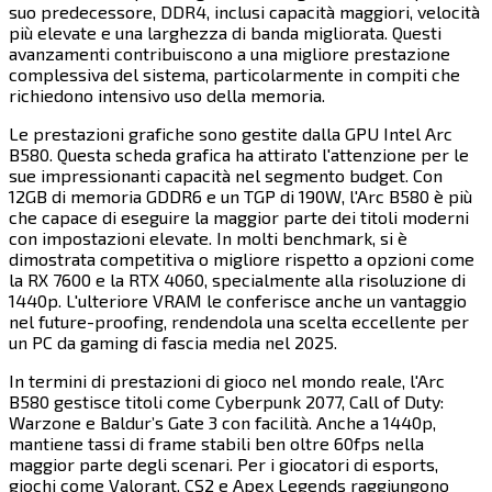
suo predecessore, DDR4, inclusi capacità maggiori, velocità
più elevate e una larghezza di banda migliorata. Questi
avanzamenti contribuiscono a una migliore prestazione
complessiva del sistema, particolarmente in compiti che
richiedono intensivo uso della memoria.​​​​‌ ‍ ​‍​‍‌‍ ‌ ​‍‌‍‍‌‌‍‌ ‌‍‍‌‌‍ ‍​‍​‍​ ‍‍​‍​‍‌ ​ ‌‍​‌‌‍ ‍‌‍‍‌‌ ‌​‌ ‍‌​‍ ‍‌‍‍‌‌‍ ​‍​‍​‍ ​​‍​‍‌‍‍​‌ ​‍‌‍‌‌‌‍‌‍​‍​‍​ ‍‍​‍​‍​‍ ‌‍​‌‌‍‌​‌‍ ‌‌‍‍‌‌‍ ‍​‍ ‌‍‍‌‌‍ ‍‌ ‌​‌‍‌‌‌‍ ‍‌ ‌​​‍ ‌‍‌‌‌‍‌​‌‍‍‌‌ ‌​​‍ ‌‍ ‌‌‍ ‌‍‌​‌‍‌‌​ ‌‌ ​​‌ ​‍‌‍‌‌‌ ​ ‌‍‌‌‌‍ ‍‌ ‌​‌‍​‌‌ ‌​‌‍‍‌‌‍ ‌‍ ‍​ ‍ ‌‍‍‌‌‍‌​​ ‌‌‍‌​​ ‍​​ ​​​ ‍​​ ​‌​ ‍​‌‍​ ​ ‌ ​‍ ‌​ ‌‌‌‍‌‍‌‍‌​​ ‍‌​‍ ‌​ ‌​​ ‌​​ ​‌​ ‍‌​‍ ‌‌‍​‍​ ‌‌​ ‌ ‌‍​ ​‍ ‌‌‍‌​‌‍‌​‌‍​‍‌‍​‌​ ‍‌‌‍‌‌‌‍‌‍‌‍‌‍‌‍​‌​ ​‌​ ‍‌​ ‌‍​ ‍ ‌ ‌​‌ ‍‌‌ ​​‌‍‌‌​ ‌‌‍​‍‌ ‌‌‌‍‍‌‌‍ ​‌‍‌​​ ‍ ‌ ​​‌‍​‌‌ ‌​‌‍‍​​ ‌‌‍‍‌​ ​‌​ ‍​‌‍ ‍‌‌ ‌‍ ​‌‍ ‌‍ ‍‌‍‌ ‌‌ ‌‍‌​‌‍‌‌‌ ​ ‌‍​ ​‍‌‌​ ‌‌‌​​‍‌‌ ‌‍‍ ‌‍‌‌‌ ‍‌​‍‌‌​ ​ ‌​‌​​‍‌‌​ ​ ‌​‌​​‍‌‌​ ​‍​ ​‍‌‍‍‌‌ ‌​​‍‌‌​ ​‍​ ​‍​‍‌‌​ ‌‌‌​‌​​‍ ‍‌ ‌‍‌‍​‌‌‍ ​‌ ‌‌‌‍‌‌​‍‌‌​ ‌‌‌​​‍‌‌ ‌‍‍ ‌‍‌‌‌ ‍‌​‍‌‌​ ​ ‌​‌​​‍‌‌​ ​ ‌​‌​​‍‌‌​ ​‍​ ​‍​ ​ ​ ​‍​ ​​​ ​‍​ ‍‌‌‍​‌‌‍​‌​ ‌‌​ ​ ​ ‍‌​ ‍​​ ‌ ​‍‌‌​ ​‍​ ​‍​‍‌‌​ ‌‌‌​‌​​‍ ‍‌‍​ ‌‍‍​‌‍‍‌‌‍ ​‌‍‌​‌ ​‍‌‍‌‌‌‍ ‍​‍‌‌​ ‌‌‌​​‍‌‌ ‌‍‍ ‌‍‌‌‌ ‍‌​‍‌‌​ ​ ‌​‌​​‍‌‌​ ​ ‌​‌​​‍‌‌​ ​‍​ ​‍‌‍​‍​ ‌‍​ ‍‌‌‍‌‌​ ‍‌​ ‌ ​ ​​​ ‌​​ ‍​​ ​‍​ ‍​​ ‍‌​‍‌‌​ ​‍​ ​‍​‍‌‌​ ‌‌‌​‌​​‍ ‍‌ ‌​‌‍‌‌‌ ‍​‌ ‌​​ ‌‍​‍‌‍​‌‌ ​ ‌‍‌‌‌‌‌‌‌ ​‍‌‍ ​​ ‌​‍‌‌​ ​‍‌​‌‍‌‍​‌‌‍‌​‌‍ ‌‌‍‍‌‌‍ ‍​‍‌‍‌‍‍‌‌‍‌​​ ‌‌‍‌​​ ‍​​ ​​​ ‍​​ ​‌​ ‍​‌‍​ ​ ‌ ​‍ ‌​ ‌‌‌‍‌‍‌‍‌​​ ‍‌​‍ ‌​ ‌​​ ‌​​ ​‌​ ‍‌​‍ ‌‌‍​‍​ ‌‌​ ‌ ‌‍​ ​‍ ‌‌‍‌​‌‍‌​‌‍​‍‌‍​‌​ ‍‌‌‍‌‌‌‍‌‍‌‍‌‍‌‍​‌​ ​‌​ ‍‌​ ‌‍​‍‌‍‌ ‌​‌ ‍‌‌ ​​‌‍‌‌​ ‌‌‍​‍‌ ‌‌‌‍‍‌‌‍ ​‌‍‌​​‍‌‍‌ ​​‌‍​‌‌ ‌​‌‍‍​​ ‌‌‍‍‌​ ​‌​ ‍​‌‍ ‍‌‌ ‌‍ ​‌‍ ‌‍ ‍‌‍‌ ‌‌ ‌‍‌​‌‍‌‌‌ ​ ‌‍​ ​‍‌‌​ ‌‌‌​​‍‌‌ ‌‍‍ ‌‍‌‌‌ ‍‌​‍‌‌​ ​ ‌​‌​​‍‌‌​ ​ ‌​‌​​‍‌‌​ ​‍​ ​‍‌‍‍‌‌ ‌​​‍‌‌​ ​‍​ ​‍​‍‌‌​ ‌‌‌​‌​​‍ ‍‌ ‌‍‌‍​‌‌‍ ​‌ ‌‌‌‍‌‌​‍‌‌​ ‌‌‌​​‍‌‌ ‌‍‍ ‌‍‌‌‌ ‍‌​‍‌‌​ ​ ‌​‌​​‍‌‌​ ​ ‌​‌​​‍‌‌​ ​‍​ ​‍​ ​ ​ ​‍​ ​​​ ​‍​ ‍‌‌‍​‌‌‍​‌​ ‌‌​ ​ ​ ‍‌​ ‍​​ ‌ ​‍‌‌​ ​‍​ ​‍​‍‌‌​ ‌‌‌​‌​​‍ ‍‌‍​ ‌‍‍​‌‍‍‌‌‍ ​‌‍‌​‌ ​‍‌‍‌‌‌‍ ‍​‍‌‌​ ‌‌‌​​‍‌‌ ‌‍‍ ‌‍‌‌‌ ‍‌​‍‌‌​ ​ ‌​‌​​‍‌‌​ ​ ‌​‌​​‍‌‌​ ​‍​ ​‍‌‍​‍​ ‌‍​ ‍‌‌‍‌‌​ ‍‌​ ‌ ​ ​​​ ‌​​ ‍​​ ​‍​ ‍​​ ‍‌​‍‌‌​ ​‍​ ​‍​‍‌‌​ ‌‌‌​‌​​‍ ‍‌ ‌​‌‍‌‌‌ ‍​‌ ‌​​‍‌‍‌ ​​‌‍‌‌‌ ​‍‌ ​ ‌ ​​‌‍‌‌‌‍​ ‌ ‌​‌‍‍‌‌ ‌‍‌‍‌‌​ ‌‌ ​​‌ ‌‌‌‍​‍‌‍ ​‌‍‍‌‌ ​ ‌‍‍​‌‍‌‌‌‍‌​​‍​‍‌ ‌
Le prestazioni grafiche sono gestite dalla GPU Intel Arc
B580. Questa scheda grafica ha attirato l'attenzione per le
sue impressionanti capacità nel segmento budget. Con
12GB di memoria GDDR6 e un TGP di 190W, l'Arc B580 è più
che capace di eseguire la maggior parte dei titoli moderni
con impostazioni elevate. In molti benchmark, si è
dimostrata competitiva o migliore rispetto a opzioni come
la RX 7600 e la RTX 4060, specialmente alla risoluzione di
1440p. L'ulteriore VRAM le conferisce anche un vantaggio
nel future-proofing, rendendola una scelta eccellente per
un PC da gaming di fascia media nel 2025.​​​​‌ ‍ ​‍​‍‌‍ ‌ ​‍‌‍‍‌‌‍‌ ‌‍‍‌‌‍ ‍​‍​‍​ ‍‍​‍​‍‌ ​ ‌‍​‌‌‍ ‍‌‍‍‌‌ ‌​‌ ‍‌​‍ ‍‌‍‍‌‌‍ ​‍​‍​‍ ​​‍​‍‌‍‍​‌ ​‍‌‍‌‌‌‍‌‍​‍​‍​ ‍‍​‍​‍​‍ ‌‍​‌‌‍‌​‌‍ ‌‌‍‍‌‌‍ ‍​‍ ‌‍‍‌‌‍ ‍‌ ‌​‌‍‌‌‌‍ ‍‌ ‌​​‍ ‌‍‌‌‌‍‌​‌‍‍‌‌ ‌​​‍ ‌‍ ‌‌‍ ‌‍‌​‌‍‌‌​ ‌‌ ​​‌ ​‍‌‍‌‌‌ ​ ‌‍‌‌‌‍ ‍‌ ‌​‌‍​‌‌ ‌​‌‍‍‌‌‍ ‌‍ ‍​ ‍ ‌‍‍‌‌‍‌​​ ‌‌‍‌​​ ‍​​ ​​​ ‍​​ ​‌​ ‍​‌‍​ ​ ‌ ​‍ ‌​ ‌‌‌‍‌‍‌‍‌​​ ‍‌​‍ ‌​ ‌​​ ‌​​ ​‌​ ‍‌​‍ ‌‌‍​‍​ ‌‌​ ‌ ‌‍​ ​‍ ‌‌‍‌​‌‍‌​‌‍​‍‌‍​‌​ ‍‌‌‍‌‌‌‍‌‍‌‍‌‍‌‍​‌​ ​‌​ ‍‌​ ‌‍​ ‍ ‌ ‌​‌ ‍‌‌ ​​‌‍‌‌​ ‌‌‍​‍‌ ‌‌‌‍‍‌‌‍ ​‌‍‌​​ ‍ ‌ ​​‌‍​‌‌ ‌​‌‍‍​​ ‌‌‍‍‌​ ​‌​ ‍​‌‍ ‍‌‌ ‌‍ ​‌‍ ‌‍ ‍‌‍‌ ‌‌ ‌‍‌​‌‍‌‌‌ ​ ‌‍​ ​‍‌‌​ ‌‌‌​​‍‌‌ ‌‍‍ ‌‍‌‌‌ ‍‌​‍‌‌​ ​ ‌​‌​​‍‌‌​ ​ ‌​‌​​‍‌‌​ ​‍​ ​‍‌‍‍‌‌ ‌​​‍‌‌​ ​‍​ ​‍​‍‌‌​ ‌‌‌​‌​​‍ ‍‌ ‌‍‌‍​‌‌‍ ​‌ ‌‌‌‍‌‌​‍‌‌​ ‌‌‌​​‍‌‌ ‌‍‍ ‌‍‌‌‌ ‍‌​‍‌‌​ ​ ‌​‌​​‍‌‌​ ​ ‌​‌​​‍‌‌​ ​‍​ ​‍​ ​​‌‍‌‍‌‍‌‍‌‍‌​‌‍​‌​ ‍‌‌‍​‍​ ​‌​ ‍‌​ ‍​​ ​ ​ ​‍​‍‌‌​ ​‍​ ​‍​‍‌‌​ ‌‌‌​‌​​‍ ‍‌‍​ ‌‍‍​‌‍‍‌‌‍ ​‌‍‌​‌ ​‍‌‍‌‌‌‍ ‍​‍‌‌​ ‌‌‌​​‍‌‌ ‌‍‍ ‌‍‌‌‌ ‍‌​‍‌‌​ ​ ‌​‌​​‍‌‌​ ​ ‌​‌​​‍‌‌​ ​‍​ ​‍‌‍​ ​ ‌ ​ ​‌​ ​‍‌‍‌​​ ​‌​ ​‍​ ​‌​ ​‌​ ‌‌​ ‍‌‌‍​‌​‍‌‌​ ​‍​ ​‍​‍‌‌​ ‌‌‌​‌​​‍ ‍‌ ‌​‌‍‌‌‌ ‍​‌ ‌​​ ‌‍​‍‌‍​‌‌ ​ ‌‍‌‌‌‌‌‌‌ ​‍‌‍ ​​ ‌​‍‌‌​ ​‍‌​‌‍‌‍​‌‌‍‌​‌‍ ‌‌‍‍‌‌‍ ‍​‍‌‍‌‍‍‌‌‍‌​​ ‌‌‍‌​​ ‍​​ ​​​ ‍​​ ​‌​ ‍​‌‍​ ​ ‌ ​‍ ‌​ ‌‌‌‍‌‍‌‍‌​​ ‍‌​‍ ‌​ ‌​​ ‌​​ ​‌​ ‍‌​‍ ‌‌‍​‍​ ‌‌​ ‌ ‌‍​ ​‍ ‌‌‍‌​‌‍‌​‌‍​‍‌‍​‌​ ‍‌‌‍‌‌‌‍‌‍‌‍‌‍‌‍​‌​ ​‌​ ‍‌​ ‌‍​‍‌‍‌ ‌​‌ ‍‌‌ ​​‌‍‌‌​ ‌‌‍​‍‌ ‌‌‌‍‍‌‌‍ ​‌‍‌​​‍‌‍‌ ​​‌‍​‌‌ ‌​‌‍‍​​ ‌‌‍‍‌​ ​‌​ ‍​‌‍ ‍‌‌ ‌‍ ​‌‍ ‌‍ ‍‌‍‌ ‌‌ ‌‍‌​‌‍‌‌‌ ​ ‌‍​ ​‍‌‌​ ‌‌‌​​‍‌‌ ‌‍‍ ‌‍‌‌‌ ‍‌​‍‌‌​ ​ ‌​‌​​‍‌‌​ ​ ‌​‌​​‍‌‌​ ​‍​ ​‍‌‍‍‌‌ ‌​​‍‌‌​ ​‍​ ​‍​‍‌‌​ ‌‌‌​‌​​‍ ‍‌ ‌‍‌‍​‌‌‍ ​‌ ‌‌‌‍‌‌​‍‌‌​ ‌‌‌​​‍‌‌ ‌‍‍ ‌‍‌‌‌ ‍‌​‍‌‌​ ​ ‌​‌​​‍‌‌​ ​ ‌​‌​​‍‌‌​ ​‍​ ​‍​ ​​‌‍‌‍‌‍‌‍‌‍‌​‌‍​‌​ ‍‌‌‍​‍​ ​‌​ ‍‌​ ‍​​ ​ ​ ​‍​‍‌‌​ ​‍​ ​‍​‍‌‌​ ‌‌‌​‌​​‍ ‍‌‍​ ‌‍‍​‌‍‍‌‌‍ ​‌‍‌​‌ ​‍‌‍‌‌‌‍ ‍​‍‌‌​ ‌‌‌​​‍‌‌ ‌‍‍ ‌‍‌‌‌ ‍‌​‍‌‌​ ​ ‌​‌​​‍‌‌​ ​ ‌​‌​​‍‌‌​ ​‍​ ​‍‌‍​ ​ ‌ ​ ​‌​ ​‍‌‍‌​​ ​‌​ ​‍​ ​‌​ ​‌​ ‌‌​ ‍‌‌‍​‌​‍‌‌​ ​‍​ ​‍​‍‌‌​ ‌‌‌​‌​​‍ ‍‌ ‌​‌‍‌‌‌ ‍​‌ ‌​​‍‌‍‌ ​​‌‍‌‌‌ ​‍‌ ​ ‌ ​​‌‍‌‌‌‍​ ‌ ‌​‌‍‍‌‌ ‌‍‌‍‌‌​ ‌‌ ​​‌ ‌‌‌‍​‍‌‍ ​‌‍‍‌‌ ​ ‌‍‍​‌‍‌‌‌‍‌​​‍​‍‌ ‌
In termini di prestazioni di gioco nel mondo reale, l'Arc
B580 gestisce titoli come Cyberpunk 2077, Call of Duty:
Warzone e Baldur’s Gate 3 con facilità. Anche a 1440p,
mantiene tassi di frame stabili ben oltre 60fps nella
maggior parte degli scenari. Per i giocatori di esports,
giochi come Valorant, CS2 e Apex Legends raggiungono