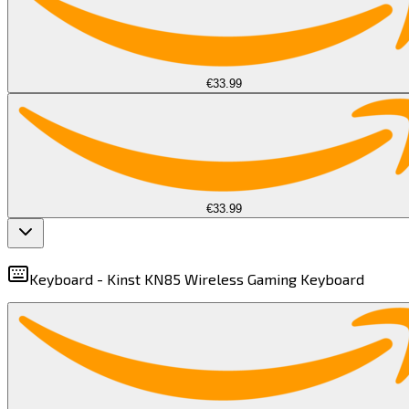
€33.99
€33.99
Keyboard -
Kinst KN85 Wireless Gaming Keyboard​​​​‌ ‍ ​‍​‍‌‍ ‌ ​‍‌‍‍‌‌‍‌ ‌‍‍‌‌‍ ‍​‍​‍​ ‍‍​‍​‍‌ ​ ‌‍​‌‌‍ ‍‌‍‍‌‌ ‌​‌ ‍‌​‍ ‍‌‍‍‌‌‍ ​‍​‍​‍ ​​‍​‍‌‍‍​‌ ​‍‌‍‌‌‌‍‌‍​‍​‍​ ‍‍​‍​‍​‍ ‌‍​‌‌‍‌​‌‍ ‌‌‍‍‌‌‍ ‍​‍ ‌‍‍‌‌‍ ‍‌ ‌​‌‍‌‌‌‍ ‍‌ ‌​​‍ ‌‍‌‌‌‍‌​‌‍‍‌‌ ‌​​‍ ‌‍ ‌‌‍ ‌‍‌​‌‍‌‌​ ‌‌ ​​‌ ​‍‌‍‌‌‌ ​ ‌‍‌‌‌‍ ‍‌ ‌​‌‍​‌‌ ‌​‌‍‍‌‌‍ ‌‍ ‍​ ‍ ‌‍‍‌‌‍‌​​ ‌‌‍‌​‌‍‌​‌‍​ ​ ‌​‌‍​ ​ ‌‌​ ‌‌​ ‍‌​‍ ‌‌‍‌​​ ‌‌​ ‌‌​ ​ ​‍ ‌​ ‌​​ ‍‌‌‍‌‌​ ​​​‍ ‌‌‍​‍‌‍‌‌‌‍‌‍‌‍​ ​‍ ‌​ ‍​​ ‌​‌‍​‍​ ​‌​ ‍‌​ ‌ ‌‍​‌‌‍​ ‌‍‌‌​ ​​​ ‌​​ ‌‌​ ‍ ‌ ‌​‌ ‍‌‌ ​​‌‍‌‌​ ‌‌‍ ‌ ‌​‌‍‍​‌‍‌‌‌ ​‍​ ‍ ‌ ​​‌‍​‌‌ ‌​‌‍‍​​ ‌‌‍ ‍‌‍​‌‌‍ ‌‌‍‌‌​ ‌‍​‍‌‍​‌‌ ​ ‌‍‌‌‌‌‌‌‌ ​‍‌‍ ​​ ‌​‍‌‌​ ​‍‌​‌‍‌‍​‌‌‍‌​‌‍ ‌‌‍‍‌‌‍ ‍​‍‌‍‌‍‍‌‌‍‌​​ ‌‌‍‌​‌‍‌​‌‍​ ​ ‌​‌‍​ ​ ‌‌​ ‌‌​ ‍‌​‍ ‌‌‍‌​​ ‌‌​ ‌‌​ ​ ​‍ ‌​ ‌​​ ‍‌‌‍‌‌​ ​​​‍ ‌‌‍​‍‌‍‌‌‌‍‌‍‌‍​ ​‍ ‌​ ‍​​ ‌​‌‍​‍​ ​‌​ ‍‌​ ‌ ‌‍​‌‌‍​ ‌‍‌‌​ ​​​ ‌​​ ‌‌​‍‌‍‌ ‌​‌ ‍‌‌ ​​‌‍‌‌​ ‌‌‍ ‌ ‌​‌‍‍​‌‍‌‌‌ ​‍​‍‌‍‌ ​​‌‍​‌‌ ‌​‌‍‍​​ ‌‌‍ ‍‌‍​‌‌‍ ‌‌‍‌‌​‍‌‍‌ ​​‌‍‌‌‌ ​‍‌ ​ ‌ ​​‌‍‌‌‌‍​ ‌ ‌​‌‍‍‌‌ ‌‍‌‍‌‌​ ‌‌ ​​‌ ‌‌‌‍​‍‌‍ ​‌‍‍‌‌ ​ ‌‍‍​‌‍‌‌‌‍‌​​‍​‍‌ ‌