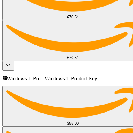
€70.54
€70.54
Windows 11 Pro -
Windows 11 Product Key​​​​‌ ‍ ​‍​‍‌‍ ‌ ​‍‌‍‍‌‌‍‌ ‌‍‍‌‌‍ ‍​‍​‍​ ‍‍​‍​‍‌ ​ ‌‍​‌‌‍ ‍‌‍‍‌‌ ‌​‌ ‍‌​‍ ‍‌‍‍‌‌‍ ​‍​‍​‍ ​​‍​‍‌‍‍​‌ ​‍‌‍‌‌‌‍‌‍​‍​‍​ ‍‍​‍​‍​‍ ‌‍​‌‌‍‌​‌‍ ‌‌‍‍‌‌‍ ‍​‍ ‌‍‍‌‌‍ ‍‌ ‌​‌‍‌‌‌‍ ‍‌ ‌​​‍ ‌‍‌‌‌‍‌​‌‍‍‌‌ ‌​​‍ ‌‍ ‌‌‍ ‌‍‌​‌‍‌‌​ ‌‌ ​​‌ ​‍‌‍‌‌‌ ​ ‌‍‌‌‌‍ ‍‌ ‌​‌‍​‌‌ ‌​‌‍‍‌‌‍ ‌‍ ‍​ ‍ ‌‍‍‌‌‍‌​​ ‌​ ​​​ ‌‍​ ‌‍​ ‍‌​ ​​​ ‌ ‌‍‌‍‌‍​ ​‍ ‌​ ‍‌‌‍‌‍​ ‌‍​ ‌‍​‍ ‌​ ‌​​ ​​‌‍‌‍​ ‍‌​‍ ‌‌‍​‌​ ​ ​ ​ ‌‍‌‍​‍ ‌‌‍‌‍​ ‌‌​ ​‌​ ​‍‌‍‌‌​ ​‍​ ‌‌‌‍‌‍‌‍​‌‌‍​ ‌‍‌‌​ ‍‌​ ‍ ‌ ‌​‌ ‍‌‌ ​​‌‍‌‌​ ‌‌‍ ‌ ‌​‌‍‍​‌‍‌‌‌ ​‍​ ‍ ‌ ​​‌‍​‌‌ ‌​‌‍‍​​ ‌‌‍ ‍‌‍​‌‌‍ ‌‌‍‌‌​ ‌‍​‍‌‍​‌‌ ​ ‌‍‌‌‌‌‌‌‌ ​‍‌‍ ​​ ‌​‍‌‌​ ​‍‌​‌‍‌‍​‌‌‍‌​‌‍ ‌‌‍‍‌‌‍ ‍​‍‌‍‌‍‍‌‌‍‌​​ ‌​ ​​​ ‌‍​ ‌‍​ ‍‌​ ​​​ ‌ ‌‍‌‍‌‍​ ​‍ ‌​ ‍‌‌‍‌‍​ ‌‍​ ‌‍​‍ ‌​ ‌​​ ​​‌‍‌‍​ ‍‌​‍ ‌‌‍​‌​ ​ ​ ​ ‌‍‌‍​‍ ‌‌‍‌‍​ ‌‌​ ​‌​ ​‍‌‍‌‌​ ​‍​ ‌‌‌‍‌‍‌‍​‌‌‍​ ‌‍‌‌​ ‍‌​‍‌‍‌ ‌​‌ ‍‌‌ ​​‌‍‌‌​ ‌‌‍ ‌ ‌​‌‍‍​‌‍‌‌‌ ​‍​‍‌‍‌ ​​‌‍​‌‌ ‌​‌‍‍​​ ‌‌‍ ‍‌‍​‌‌‍ ‌‌‍‌‌​‍‌‍‌ ​​‌‍‌‌‌ ​‍‌ ​ ‌ ​​‌‍‌‌‌‍​ ‌ ‌​‌‍‍‌‌ ‌‍‌‍‌‌​ ‌‌ ​​‌ ‌‌‌‍​‍‌‍ ​‌‍‍‌‌ ​ ‌‍‍​‌‍‌‌‌‍‌​​‍​‍‌ ‌
$55.00