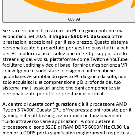
€59.99
Se stai cercando di costruire un PC da gioco potente ma
economico nel 2025, il ​​​​‌ ‍ ​‍​‍‌‍ ‌ ​‍‌‍‍‌‌‍‌ ‌‍‍‌‌‍ ‍​‍​‍​ ‍‍​‍​‍‌ ​ ‌‍​‌‌‍ ‍‌‍‍‌‌ ‌​‌ ‍‌​‍ ‍‌‍‍‌‌‍ ​‍​‍​‍ ​​‍​‍‌‍‍​‌ ​‍‌‍‌‌‌‍‌‍​‍​‍​ ‍‍​‍​‍​‍ ‌‍​‌‌‍‌​‌‍ ‌‌‍‍‌‌‍ ‍​‍ ‌‍‍‌‌‍ ‍‌ ‌​‌‍‌‌‌‍ ‍‌ ‌​​‍ ‌‍‌‌‌‍‌​‌‍‍‌‌ ‌​​‍ ‌‍ ‌‌‍ ‌‍‌​‌‍‌‌​ ‌‌ ​​‌ ​‍‌‍‌‌‌ ​ ‌‍‌‌‌‍ ‍‌ ‌​‌‍​‌‌ ‌​‌‍‍‌‌‍ ‌‍ ‍​ ‍ ‌‍‍‌‌‍‌​​ ‌‌‍‌​​ ‍​​ ​​​ ‍​​ ​‌​ ‍​‌‍​ ​ ‌ ​‍ ‌​ ‌‌‌‍‌‍‌‍‌​​ ‍‌​‍ ‌​ ‌​​ ‌​​ ​‌​ ‍‌​‍ ‌‌‍​‍​ ‌‌​ ‌ ‌‍​ ​‍ ‌‌‍‌​‌‍‌​‌‍​‍‌‍​‌​ ‍‌‌‍‌‌‌‍‌‍‌‍‌‍‌‍​‌​ ​‌​ ‍‌​ ‌‍​ ‍ ‌ ‌​‌ ‍‌‌ ​​‌‍‌‌​ ‌‌‍​‍‌ ‌‌‌‍‍‌‌‍ ​‌‍‌​​ ‍ ‌ ​​‌‍​‌‌ ‌​‌‍‍​​ ‌‌‍‍‌​ ​‌​ ‍​‌‍ ‍‌‌ ‌‍ ​‌‍ ‌‍ ‍‌‍‌ ‌‌ ‌‍‌​‌‍‌‌‌ ​ ‌‍​ ​‍‌‌​ ‌‌‌​​‍‌‌ ‌‍‍ ‌‍‌‌‌ ‍‌​‍‌‌​ ​ ‌​‌​​‍‌‌​ ​ ‌​‌​​‍‌‌​ ​‍​ ​‍‌‍‍‌‌ ‌​​‍‌‌​ ​‍​ ​‍​‍‌‌​ ‌‌‌​‌​​‍ ‍‌ ‌‍‌‍​‌‌‍ ​‌ ‌‌‌‍‌‌​‍‌‌​ ‌‌‌​​‍‌‌ ‌‍‍ ‌‍‌‌‌ ‍‌​‍‌‌​ ​ ‌​‌​​‍‌‌​ ​ ‌​‌​​‍‌‌​ ​‍​ ​‍‌‍​ ​ ​‍‌‍​‌​ ‌‍​ ‌‍​ ​‌‌‍​‍​ ‍​​ ‍​​ ‍​‌‍‌‍‌‍‌‌​‍‌‌​ ​‍​ ​‍​‍‌‌​ ‌‌‌​‌​​‍ ‍‌‍​ ‌‍‍​‌‍‍‌‌‍ ​‌‍‌​‌ ​‍‌‍‌‌‌‍ ‍​‍‌‌​ ‌‌‌​​‍‌‌ ‌‍‍ ‌‍‌‌‌ ‍‌​‍‌‌​ ​ ‌​‌​​‍‌‌​ ​ ‌​‌​​‍‌‌​ ​‍​ ​‍​ ‌​‌‍‌‍‌‍‌​‌‍​‌​ ​​​ ​‌‌‍‌‍​ ‌​​ ​ ‌‍‌‌‌‍​ ‌‍‌‍​‍‌‌​ ​‍​ ​‍​‍‌‌​ ‌‌‌​‌​​‍ ‍‌ ‌​‌‍‌‌‌ ‍​‌ ‌​​ ‌‍​‍‌‍​‌‌ ​ ‌‍‌‌‌‌‌‌‌ ​‍‌‍ ​​ ‌​‍‌‌​ ​‍‌​‌‍‌‍​‌‌‍‌​‌‍ ‌‌‍‍‌‌‍ ‍​‍‌‍‌‍‍‌‌‍‌​​ ‌‌‍‌​​ ‍​​ ​​​ ‍​​ ​‌​ ‍​‌‍​ ​ ‌ ​‍ ‌​ ‌‌‌‍‌‍‌‍‌​​ ‍‌​‍ ‌​ ‌​​ ‌​​ ​‌​ ‍‌​‍ ‌‌‍​‍​ ‌‌​ ‌ ‌‍​ ​‍ ‌‌‍‌​‌‍‌​‌‍​‍‌‍​‌​ ‍‌‌‍‌‌‌‍‌‍‌‍‌‍‌‍​‌​ ​‌​ ‍‌​ ‌‍​‍‌‍‌ ‌​‌ ‍‌‌ ​​‌‍‌‌​ ‌‌‍​‍‌ ‌‌‌‍‍‌‌‍ ​‌‍‌​​‍‌‍‌ ​​‌‍​‌‌ ‌​‌‍‍​​ ‌‌‍‍‌​ ​‌​ ‍​‌‍ ‍‌‌ ‌‍ ​‌‍ ‌‍ ‍‌‍‌ ‌‌ ‌‍‌​‌‍‌‌‌ ​ ‌‍​ ​‍‌‌​ ‌‌‌​​‍‌‌ ‌‍‍ ‌‍‌‌‌ ‍‌​‍‌‌​ ​ ‌​‌​​‍‌‌​ ​ ‌​‌​​‍‌‌​ ​‍​ ​‍‌‍‍‌‌ ‌​​‍‌‌​ ​‍​ ​‍​‍‌‌​ ‌‌‌​‌​​‍ ‍‌ ‌‍‌‍​‌‌‍ ​‌ ‌‌‌‍‌‌​‍‌‌​ ‌‌‌​​‍‌‌ ‌‍‍ ‌‍‌‌‌ ‍‌​‍‌‌​ ​ ‌​‌​​‍‌‌​ ​ ‌​‌​​‍‌‌​ ​‍​ ​‍‌‍​ ​ ​‍‌‍​‌​ ‌‍​ ‌‍​ ​‌‌‍​‍​ ‍​​ ‍​​ ‍​‌‍‌‍‌‍‌‌​‍‌‌​ ​‍​ ​‍​‍‌‌​ ‌‌‌​‌​​‍ ‍‌‍​ ‌‍‍​‌‍‍‌‌‍ ​‌‍‌​‌ ​‍‌‍‌‌‌‍ ‍​‍‌‌​ ‌‌‌​​‍‌‌ ‌‍‍ ‌‍‌‌‌ ‍‌​‍‌‌​ ​ ‌​‌​​‍‌‌​ ​ ‌​‌​​‍‌‌​ ​‍​ ​‍​ ‌​‌‍‌‍‌‍‌​‌‍​‌​ ​​​ ​‌‌‍‌‍​ ‌​​ ​ ‌‍‌‌‌‍​ ‌‍‌‍​‍‌‌​ ​‍​ ​‍​‍‌‌​ ‌‌‌​‌​​‍ ‍‌ ‌​‌‍‌‌‌ ‍​‌ ‌​​‍‌‍‌ ​​‌‍‌‌‌ ​‍‌ ​ ‌ ​​‌‍‌‌‌‍​ ‌ ‌​‌‍‍‌‌ ‌‍‌‍‌‌​ ‌‌ ​​‌ ‌‌‌‍​‍‌‍ ​‌‍‍‌‌ ​ ‌‍‍​‌‍‌‌‌‍‌​​‍​‍‌ ‌
Miglior €900 PC da Gioco​​​​‌ ‍ ​‍​‍‌‍ ‌ ​‍‌‍‍‌‌‍‌ ‌‍‍‌‌‍ ‍​‍​‍​ ‍‍​‍​‍‌ ​ ‌‍​‌‌‍ ‍‌‍‍‌‌ ‌​‌ ‍‌​‍ ‍‌‍‍‌‌‍ ​‍​‍​‍ ​​‍​‍‌‍‍​‌ ​‍‌‍‌‌‌‍‌‍​‍​‍​ ‍‍​‍​‍​‍ ‌‍​‌‌‍‌​‌‍ ‌‌‍‍‌‌‍ ‍​‍ ‌‍‍‌‌‍ ‍‌ ‌​‌‍‌‌‌‍ ‍‌ ‌​​‍ ‌‍‌‌‌‍‌​‌‍‍‌‌ ‌​​‍ ‌‍ ‌‌‍ ‌‍‌​‌‍‌‌​ ‌‌ ​​‌ ​‍‌‍‌‌‌ ​ ‌‍‌‌‌‍ ‍‌ ‌​‌‍​‌‌ ‌​‌‍‍‌‌‍ ‌‍ ‍​ ‍ ‌‍‍‌‌‍‌​​ ‌‌‍‌​​ ‍​​ ​​​ ‍​​ ​‌​ ‍​‌‍​ ​ ‌ ​‍ ‌​ ‌‌‌‍‌‍‌‍‌​​ ‍‌​‍ ‌​ ‌​​ ‌​​ ​‌​ ‍‌​‍ ‌‌‍​‍​ ‌‌​ ‌ ‌‍​ ​‍ ‌‌‍‌​‌‍‌​‌‍​‍‌‍​‌​ ‍‌‌‍‌‌‌‍‌‍‌‍‌‍‌‍​‌​ ​‌​ ‍‌​ ‌‍​ ‍ ‌ ‌​‌ ‍‌‌ ​​‌‍‌‌​ ‌‌‍​‍‌ ‌‌‌‍‍‌‌‍ ​‌‍‌​​ ‍ ‌ ​​‌‍​‌‌ ‌​‌‍‍​​ ‌‌‍‍‌​ ​‌​ ‍​‌‍ ‍‌‌ ‌‍ ​‌‍ ‌‍ ‍‌‍‌ ‌‌ ‌‍‌​‌‍‌‌‌ ​ ‌‍​ ​‍‌‌​ ‌‌‌​​‍‌‌ ‌‍‍ ‌‍‌‌‌ ‍‌​‍‌‌​ ​ ‌​‌​​‍‌‌​ ​ ‌​‌​​‍‌‌​ ​‍​ ​‍‌‍‍‌‌ ‌​​‍‌‌​ ​‍​ ​‍​‍‌‌​ ‌‌‌​‌​​‍ ‍‌ ‌‍‌‍​‌‌‍ ​‌ ‌‌‌‍‌‌​‍‌‌​ ‌‌‌​​‍‌‌ ‌‍‍ ‌‍‌‌‌ ‍‌​‍‌‌​ ​ ‌​‌​​‍‌‌​ ​ ‌​‌​​‍‌‌​ ​‍​ ​‍‌‍​ ​ ​‍‌‍​‌​ ‌‍​ ‌‍​ ​‌‌‍​‍​ ‍​​ ‍​​ ‍​‌‍‌‍‌‍‌‌​‍‌‌​ ​‍​ ​‍​‍‌‌​ ‌‌‌​‌​​‍ ‍‌‍​ ‌‍‍​‌‍‍‌‌‍ ​‌‍‌​‌ ​‍‌‍‌‌‌‍ ‍​‍‌‌​ ‌‌‌​​‍‌‌ ‌‍‍ ‌‍‌‌‌ ‍‌​‍‌‌​ ​ ‌​‌​​‍‌‌​ ​ ‌​‌​​‍‌‌​ ​‍​ ​‍​ ‍‌​ ​‌​ ‌‍​ ​​​ ‍​​ ‍‌‌‍​‌​ ​ ​ ​ ‌‍​‌​ ‌ ​ ‍​​‍‌‌​ ​‍​ ​‍​‍‌‌​ ‌‌‌​‌​​‍ ‍‌ ‌​‌‍‌‌‌ ‍​‌ ‌​​ ‌‍​‍‌‍​‌‌ ​ ‌‍‌‌‌‌‌‌‌ ​‍‌‍ ​​ ‌​‍‌‌​ ​‍‌​‌‍‌‍​‌‌‍‌​‌‍ ‌‌‍‍‌‌‍ ‍​‍‌‍‌‍‍‌‌‍‌​​ ‌‌‍‌​​ ‍​​ ​​​ ‍​​ ​‌​ ‍​‌‍​ ​ ‌ ​‍ ‌​ ‌‌‌‍‌‍‌‍‌​​ ‍‌​‍ ‌​ ‌​​ ‌​​ ​‌​ ‍‌​‍ ‌‌‍​‍​ ‌‌​ ‌ ‌‍​ ​‍ ‌‌‍‌​‌‍‌​‌‍​‍‌‍​‌​ ‍‌‌‍‌‌‌‍‌‍‌‍‌‍‌‍​‌​ ​‌​ ‍‌​ ‌‍​‍‌‍‌ ‌​‌ ‍‌‌ ​​‌‍‌‌​ ‌‌‍​‍‌ ‌‌‌‍‍‌‌‍ ​‌‍‌​​‍‌‍‌ ​​‌‍​‌‌ ‌​‌‍‍​​ ‌‌‍‍‌​ ​‌​ ‍​‌‍ ‍‌‌ ‌‍ ​‌‍ ‌‍ ‍‌‍‌ ‌‌ ‌‍‌​‌‍‌‌‌ ​ ‌‍​ ​‍‌‌​ ‌‌‌​​‍‌‌ ‌‍‍ ‌‍‌‌‌ ‍‌​‍‌‌​ ​ ‌​‌​​‍‌‌​ ​ ‌​‌​​‍‌‌​ ​‍​ ​‍‌‍‍‌‌ ‌​​‍‌‌​ ​‍​ ​‍​‍‌‌​ ‌‌‌​‌​​‍ ‍‌ ‌‍‌‍​‌‌‍ ​‌ ‌‌‌‍‌‌​‍‌‌​ ‌‌‌​​‍‌‌ ‌‍‍ ‌‍‌‌‌ ‍‌​‍‌‌​ ​ ‌​‌​​‍‌‌​ ​ ‌​‌​​‍‌‌​ ​‍​ ​‍‌‍​ ​ ​‍‌‍​‌​ ‌‍​ ‌‍​ ​‌‌‍​‍​ ‍​​ ‍​​ ‍​‌‍‌‍‌‍‌‌​‍‌‌​ ​‍​ ​‍​‍‌‌​ ‌‌‌​‌​​‍ ‍‌‍​ ‌‍‍​‌‍‍‌‌‍ ​‌‍‌​‌ ​‍‌‍‌‌‌‍ ‍​‍‌‌​ ‌‌‌​​‍‌‌ ‌‍‍ ‌‍‌‌‌ ‍‌​‍‌‌​ ​ ‌​‌​​‍‌‌​ ​ ‌​‌​​‍‌‌​ ​‍​ ​‍​ ‍‌​ ​‌​ ‌‍​ ​​​ ‍​​ ‍‌‌‍​‌​ ​ ​ ​ ‌‍​‌​ ‌ ​ ‍​​‍‌‌​ ​‍​ ​‍​‍‌‌​ ‌‌‌​‌​​‍ ‍‌ ‌​‌‍‌‌‌ ‍​‌ ‌​​‍‌‍‌ ​​‌‍‌‌‌ ​‍‌ ​ ‌ ​​‌‍‌‌‌‍​ ‌ ‌​‌‍‍‌‌ ‌‍‌‍‌‌​ ‌‌ ​​‌ ‌‌‌‍​‍‌‍ ​‌‍‍‌‌ ​ ‌‍‍​‌‍‌‌‌‍‌​​‍​‍‌ ‌
offre
prestazioni eccezionali per il suo prezzo. Questo sistema
personalizzato è progettato per gestire quasi tutti i giochi
per PC moderni a una risoluzione di 1440p, supportare lo
streaming dal vivo su piattaforme come Twitch e YouTube,
facilitare l'editing video di base, fornire un'esperienza VR
coinvolgente e soddisfare le esigenze informatiche
quotidiane. Assemblando questo PC da gioco da solo, non
solo acquisisci una comprensione più profonda del tuo
sistema, ma ti assicuri anche che ogni componente sia
personalizzato per offrire prestazioni ottimali.​​​​‌ ‍ ​‍​‍‌‍ ‌ ​‍‌‍‍‌‌‍‌ ‌‍‍‌‌‍ ‍​‍​‍​ ‍‍​‍​‍‌ ​ ‌‍​‌‌‍ ‍‌‍‍‌‌ ‌​‌ ‍‌​‍ ‍‌‍‍‌‌‍ ​‍​‍​‍ ​​‍​‍‌‍‍​‌ ​‍‌‍‌‌‌‍‌‍​‍​‍​ ‍‍​‍​‍​‍ ‌‍​‌‌‍‌​‌‍ ‌‌‍‍‌‌‍ ‍​‍ ‌‍‍‌‌‍ ‍‌ ‌​‌‍‌‌‌‍ ‍‌ ‌​​‍ ‌‍‌‌‌‍‌​‌‍‍‌‌ ‌​​‍ ‌‍ ‌‌‍ ‌‍‌​‌‍‌‌​ ‌‌ ​​‌ ​‍‌‍‌‌‌ ​ ‌‍‌‌‌‍ ‍‌ ‌​‌‍​‌‌ ‌​‌‍‍‌‌‍ ‌‍ ‍​ ‍ ‌‍‍‌‌‍‌​​ ‌‌‍‌​​ ‍​​ ​​​ ‍​​ ​‌​ ‍​‌‍​ ​ ‌ ​‍ ‌​ ‌‌‌‍‌‍‌‍‌​​ ‍‌​‍ ‌​ ‌​​ ‌​​ ​‌​ ‍‌​‍ ‌‌‍​‍​ ‌‌​ ‌ ‌‍​ ​‍ ‌‌‍‌​‌‍‌​‌‍​‍‌‍​‌​ ‍‌‌‍‌‌‌‍‌‍‌‍‌‍‌‍​‌​ ​‌​ ‍‌​ ‌‍​ ‍ ‌ ‌​‌ ‍‌‌ ​​‌‍‌‌​ ‌‌‍​‍‌ ‌‌‌‍‍‌‌‍ ​‌‍‌​​ ‍ ‌ ​​‌‍​‌‌ ‌​‌‍‍​​ ‌‌‍‍‌​ ​‌​ ‍​‌‍ ‍‌‌ ‌‍ ​‌‍ ‌‍ ‍‌‍‌ ‌‌ ‌‍‌​‌‍‌‌‌ ​ ‌‍​ ​‍‌‌​ ‌‌‌​​‍‌‌ ‌‍‍ ‌‍‌‌‌ ‍‌​‍‌‌​ ​ ‌​‌​​‍‌‌​ ​ ‌​‌​​‍‌‌​ ​‍​ ​‍‌‍‍‌‌ ‌​​‍‌‌​ ​‍​ ​‍​‍‌‌​ ‌‌‌​‌​​‍ ‍‌ ‌‍‌‍​‌‌‍ ​‌ ‌‌‌‍‌‌​‍‌‌​ ‌‌‌​​‍‌‌ ‌‍‍ ‌‍‌‌‌ ‍‌​‍‌‌​ ​ ‌​‌​​‍‌‌​ ​ ‌​‌​​‍‌‌​ ​‍​ ​‍‌‍​ ​ ​‍‌‍​‌​ ‌‍​ ‌‍​ ​‌‌‍​‍​ ‍​​ ‍​​ ‍​‌‍‌‍‌‍‌‌​‍‌‌​ ​‍​ ​‍​‍‌‌​ ‌‌‌​‌​​‍ ‍‌‍​ ‌‍‍​‌‍‍‌‌‍ ​‌‍‌​‌ ​‍‌‍‌‌‌‍ ‍​‍‌‌​ ‌‌‌​​‍‌‌ ‌‍‍ ‌‍‌‌‌ ‍‌​‍‌‌​ ​ ‌​‌​​‍‌‌​ ​ ‌​‌​​‍‌‌​ ​‍​ ​‍‌‍​‌​ ​​​ ‌‌​ ​​​ ‍‌​ ‍‌‌‍​‍​ ‌ ‌‍‌​​ ​‌​ ​​​ ‌ ​‍‌‌​ ​‍​ ​‍​‍‌‌​ ‌‌‌​‌​​‍ ‍‌ ‌​‌‍‌‌‌ ‍​‌ ‌​​ ‌‍​‍‌‍​‌‌ ​ ‌‍‌‌‌‌‌‌‌ ​‍‌‍ ​​ ‌​‍‌‌​ ​‍‌​‌‍‌‍​‌‌‍‌​‌‍ ‌‌‍‍‌‌‍ ‍​‍‌‍‌‍‍‌‌‍‌​​ ‌‌‍‌​​ ‍​​ ​​​ ‍​​ ​‌​ ‍​‌‍​ ​ ‌ ​‍ ‌​ ‌‌‌‍‌‍‌‍‌​​ ‍‌​‍ ‌​ ‌​​ ‌​​ ​‌​ ‍‌​‍ ‌‌‍​‍​ ‌‌​ ‌ ‌‍​ ​‍ ‌‌‍‌​‌‍‌​‌‍​‍‌‍​‌​ ‍‌‌‍‌‌‌‍‌‍‌‍‌‍‌‍​‌​ ​‌​ ‍‌​ ‌‍​‍‌‍‌ ‌​‌ ‍‌‌ ​​‌‍‌‌​ ‌‌‍​‍‌ ‌‌‌‍‍‌‌‍ ​‌‍‌​​‍‌‍‌ ​​‌‍​‌‌ ‌​‌‍‍​​ ‌‌‍‍‌​ ​‌​ ‍​‌‍ ‍‌‌ ‌‍ ​‌‍ ‌‍ ‍‌‍‌ ‌‌ ‌‍‌​‌‍‌‌‌ ​ ‌‍​ ​‍‌‌​ ‌‌‌​​‍‌‌ ‌‍‍ ‌‍‌‌‌ ‍‌​‍‌‌​ ​ ‌​‌​​‍‌‌​ ​ ‌​‌​​‍‌‌​ ​‍​ ​‍‌‍‍‌‌ ‌​​‍‌‌​ ​‍​ ​‍​‍‌‌​ ‌‌‌​‌​​‍ ‍‌ ‌‍‌‍​‌‌‍ ​‌ ‌‌‌‍‌‌​‍‌‌​ ‌‌‌​​‍‌‌ ‌‍‍ ‌‍‌‌‌ ‍‌​‍‌‌​ ​ ‌​‌​​‍‌‌​ ​ ‌​‌​​‍‌‌​ ​‍​ ​‍‌‍​ ​ ​‍‌‍​‌​ ‌‍​ ‌‍​ ​‌‌‍​‍​ ‍​​ ‍​​ ‍​‌‍‌‍‌‍‌‌​‍‌‌​ ​‍​ ​‍​‍‌‌​ ‌‌‌​‌​​‍ ‍‌‍​ ‌‍‍​‌‍‍‌‌‍ ​‌‍‌​‌ ​‍‌‍‌‌‌‍ ‍​‍‌‌​ ‌‌‌​​‍‌‌ ‌‍‍ ‌‍‌‌‌ ‍‌​‍‌‌​ ​ ‌​‌​​‍‌‌​ ​ ‌​‌​​‍‌‌​ ​‍​ ​‍‌‍​‌​ ​​​ ‌‌​ ​​​ ‍‌​ ‍‌‌‍​‍​ ‌ ‌‍‌​​ ​‌​ ​​​ ‌ ​‍‌‌​ ​‍​ ​‍​‍‌‌​ ‌‌‌​‌​​‍ ‍‌ ‌​‌‍‌‌‌ ‍​‌ ‌​​‍‌‍‌ ​​‌‍‌‌‌ ​‍‌ ​ ‌ ​​‌‍‌‌‌‍​ ‌ ‌​‌‍‍‌‌ ‌‍‌‍‌‌​ ‌‌ ​​‌ ‌‌‌‍​‍‌‍ ​‌‍‍‌‌ ​ ‌‍‍​‌‍‌‌‌‍‌​​‍​‍‌ ‌
Al centro di questa configurazione c'è il processore AMD
Ryzen 5 7400F. Questa CPU offre prestazioni robuste per il
gaming e il multitasking, assicurando un funzionamento
fluido attraverso varie applicazioni. A completare il
processore ci sono 32GB di RAM DDR5 6000MHz CL30. La
memoria DDR5 porta significativi miglioramenti rispetto al