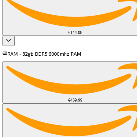
€144.08
RAM -
32gb DDR5 6000mhz RAM​​​​‌ ‍ ​‍​‍‌‍ ‌ ​‍‌‍‍‌‌‍‌ ‌‍‍‌‌‍ ‍​‍​‍​ ‍‍​‍​‍‌ ​ ‌‍​‌‌‍ ‍‌‍‍‌‌ ‌​‌ ‍‌​‍ ‍‌‍‍‌‌‍ ​‍​‍​‍ ​​‍​‍‌‍‍​‌ ​‍‌‍‌‌‌‍‌‍​‍​‍​ ‍‍​‍​‍​‍ ‌‍​‌‌‍‌​‌‍ ‌‌‍‍‌‌‍ ‍​‍ ‌‍‍‌‌‍ ‍‌ ‌​‌‍‌‌‌‍ ‍‌ ‌​​‍ ‌‍‌‌‌‍‌​‌‍‍‌‌ ‌​​‍ ‌‍ ‌‌‍ ‌‍‌​‌‍‌‌​ ‌‌ ​​‌ ​‍‌‍‌‌‌ ​ ‌‍‌‌‌‍ ‍‌ ‌​‌‍​‌‌ ‌​‌‍‍‌‌‍ ‌‍ ‍​ ‍ ‌‍‍‌‌‍‌​​ ‌​ ​ ​ ‌ ‌‍​ ‌‍​‍​ ‍‌‌‍​‌​ ‌‍​ ‍​​‍ ‌​ ​ ​ ​ ​ ‌​‌‍‌‌​‍ ‌​ ‌​​ ​‍‌‍​‌​ ‍‌​‍ ‌‌‍​‍‌‍​‌‌‍​‌‌‍​‌​‍ ‌​ ‌‍​ ‌ ‌‍​ ‌‍​ ​ ‍‌​ ‍‌​ ‌‌‌‍‌​‌‍​‌​ ​‍​ ​ ‌‍​ ​ ‍ ‌ ‌​‌ ‍‌‌ ​​‌‍‌‌​ ‌‌ ​‍‌‍​‌‌‍ ‌​ ‍ ‌ ​​‌‍​‌‌ ‌​‌‍‍​​ ‌‌‍ ‍‌‍​‌‌‍ ‌‌‍‌‌​ ‌‍​‍‌‍​‌‌ ​ ‌‍‌‌‌‌‌‌‌ ​‍‌‍ ​​ ‌​‍‌‌​ ​‍‌​‌‍‌‍​‌‌‍‌​‌‍ ‌‌‍‍‌‌‍ ‍​‍‌‍‌‍‍‌‌‍‌​​ ‌​ ​ ​ ‌ ‌‍​ ‌‍​‍​ ‍‌‌‍​‌​ ‌‍​ ‍​​‍ ‌​ ​ ​ ​ ​ ‌​‌‍‌‌​‍ ‌​ ‌​​ ​‍‌‍​‌​ ‍‌​‍ ‌‌‍​‍‌‍​‌‌‍​‌‌‍​‌​‍ ‌​ ‌‍​ ‌ ‌‍​ ‌‍​ ​ ‍‌​ ‍‌​ ‌‌‌‍‌​‌‍​‌​ ​‍​ ​ ‌‍​ ​‍‌‍‌ ‌​‌ ‍‌‌ ​​‌‍‌‌​ ‌‌ ​‍‌‍​‌‌‍ ‌​‍‌‍‌ ​​‌‍​‌‌ ‌​‌‍‍​​ ‌‌‍ ‍‌‍​‌‌‍ ‌‌‍‌‌​‍‌‍‌ ​​‌‍‌‌‌ ​‍‌ ​ ‌ ​​‌‍‌‌‌‍​ ‌ ‌​‌‍‍‌‌ ‌‍‌‍‌‌​ ‌‌ ​​‌ ‌‌‌‍​‍‌‍ ​‌‍‍‌‌ ​ ‌‍‍​‌‍‌‌‌‍‌​​‍​‍‌ ‌
€439.99