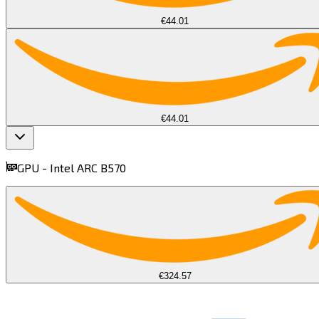
€44.01
€44.01
GPU -
Intel ARC B570​​​​‌ ‍ ​‍​‍‌‍ ‌ ​‍‌‍‍‌‌‍‌ ‌‍‍‌‌‍ ‍​‍​‍​ ‍‍​‍​‍‌ ​ ‌‍​‌‌‍ ‍‌‍‍‌‌ ‌​‌ ‍‌​‍ ‍‌‍‍‌‌‍ ​‍​‍​‍ ​​‍​‍‌‍‍​‌ ​‍‌‍‌‌‌‍‌‍​‍​‍​ ‍‍​‍​‍​‍ ‌‍​‌‌‍‌​‌‍ ‌‌‍‍‌‌‍ ‍​‍ ‌‍‍‌‌‍ ‍‌ ‌​‌‍‌‌‌‍ ‍‌ ‌​​‍ ‌‍‌‌‌‍‌​‌‍‍‌‌ ‌​​‍ ‌‍ ‌‌‍ ‌‍‌​‌‍‌‌​ ‌‌ ​​‌ ​‍‌‍‌‌‌ ​ ‌‍‌‌‌‍ ‍‌ ‌​‌‍​‌‌ ‌​‌‍‍‌‌‍ ‌‍ ‍​ ‍ ‌‍‍‌‌‍‌​​ ‌​ ​‍‌‍‌‍‌‍​ ‌‍​‍​ ‍‌‌‍‌‍​ ​‍‌‍‌​​‍ ‌​ ‍‌​ ‌ ​ ​‍​ ‌‍​‍ ‌​ ‌​​ ​‍​ ​​​ ‌‌​‍ ‌‌‍​‌​ ​‌​ ‍‌​ ‌ ​‍ ‌‌‍‌​​ ‌ ‌‍​‌‌‍​‌​ ‌‌​ ​‌​ ​‍​ ‌​​ ‌ ​ ​‌​ ‍‌​ ​‍​ ‍ ‌ ‌​‌ ‍‌‌ ​​‌‍‌‌​ ‌‌‍‌ ‌ ​​‌ ‌‌​ ‍ ‌ ​​‌‍​‌‌ ‌​‌‍‍​​ ‌‌‍ ‍‌‍​‌‌‍ ‌‌‍‌‌​ ‌‍​‍‌‍​‌‌ ​ ‌‍‌‌‌‌‌‌‌ ​‍‌‍ ​​ ‌​‍‌‌​ ​‍‌​‌‍‌‍​‌‌‍‌​‌‍ ‌‌‍‍‌‌‍ ‍​‍‌‍‌‍‍‌‌‍‌​​ ‌​ ​‍‌‍‌‍‌‍​ ‌‍​‍​ ‍‌‌‍‌‍​ ​‍‌‍‌​​‍ ‌​ ‍‌​ ‌ ​ ​‍​ ‌‍​‍ ‌​ ‌​​ ​‍​ ​​​ ‌‌​‍ ‌‌‍​‌​ ​‌​ ‍‌​ ‌ ​‍ ‌‌‍‌​​ ‌ ‌‍​‌‌‍​‌​ ‌‌​ ​‌​ ​‍​ ‌​​ ‌ ​ ​‌​ ‍‌​ ​‍​‍‌‍‌ ‌​‌ ‍‌‌ ​​‌‍‌‌​ ‌‌‍‌ ‌ ​​‌ ‌‌​‍‌‍‌ ​​‌‍​‌‌ ‌​‌‍‍​​ ‌‌‍ ‍‌‍​‌‌‍ ‌‌‍‌‌​‍‌‍‌ ​​‌‍‌‌‌ ​‍‌ ​ ‌ ​​‌‍‌‌‌‍​ ‌ ‌​‌‍‍‌‌ ‌‍‌‍‌‌​ ‌‌ ​​‌ ‌‌‌‍​‍‌‍ ​‌‍‍‌‌ ​ ‌‍‍​‌‍‌‌‌‍‌​​‍​‍‌ ‌
find more on
cpus.gg
€324.57