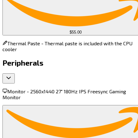
$55.00
Thermal Paste -
Thermal paste is included with the CPU
cooler
Peripherals
Monitor -
2560x1440 27" 180Hz IPS Freesync Gaming
Monitor​​​​‌ ‍ ​‍​‍‌‍ ‌ ​‍‌‍‍‌‌‍‌ ‌‍‍‌‌‍ ‍​‍​‍​ ‍‍​‍​‍‌ ​ ‌‍​‌‌‍ ‍‌‍‍‌‌ ‌​‌ ‍‌​‍ ‍‌‍‍‌‌‍ ​‍​‍​‍ ​​‍​‍‌‍‍​‌ ​‍‌‍‌‌‌‍‌‍​‍​‍​ ‍‍​‍​‍​‍ ‌‍​‌‌‍‌​‌‍ ‌‌‍‍‌‌‍ ‍​‍ ‌‍‍‌‌‍ ‍‌ ‌​‌‍‌‌‌‍ ‍‌ ‌​​‍ ‌‍‌‌‌‍‌​‌‍‍‌‌ ‌​​‍ ‌‍ ‌‌‍ ‌‍‌​‌‍‌‌​ ‌‌ ​​‌ ​‍‌‍‌‌‌ ​ ‌‍‌‌‌‍ ‍‌ ‌​‌‍​‌‌ ‌​‌‍‍‌‌‍ ‌‍ ‍​ ‍ ‌‍‍‌‌‍‌​​ ‌​ ​‍​ ‍‌‌‍‌‍​ ​‍​ ​‍​ ‍​‌‍‌​‌‍‌‍​‍ ‌​ ‌​​ ‍‌‌‍‌‌​ ​​​‍ ‌​ ‌​‌‍‌‍​ ​‍‌‍‌‍​‍ ‌​ ‍​​ ‌​​ ‌‌​ ‌​​‍ ‌‌‍‌‌​ ‌​​ ‌‍​ ​‌‌‍​ ​ ‍‌​ ‌‍​ ​ ​ ​‌​ ‍​​ ‌​​ ‌‌​ ‍ ‌ ‌​‌ ‍‌‌ ​​‌‍‌‌​ ‌‌‍ ‌‌‍ ‌‍ ‍‌‍‍‌‌ ‌​‌‍ ‌ ​‍​ ‍ ‌ ​​‌‍​‌‌ ‌​‌‍‍​​ ‌‌‍ ‍‌‍​‌‌‍ ‌‌‍‌‌​ ‌‍​‍‌‍​‌‌ ​ ‌‍‌‌‌‌‌‌‌ ​‍‌‍ ​​ ‌​‍‌‌​ ​‍‌​‌‍‌‍​‌‌‍‌​‌‍ ‌‌‍‍‌‌‍ ‍​‍‌‍‌‍‍‌‌‍‌​​ ‌​ ​‍​ ‍‌‌‍‌‍​ ​‍​ ​‍​ ‍​‌‍‌​‌‍‌‍​‍ ‌​ ‌​​ ‍‌‌‍‌‌​ ​​​‍ ‌​ ‌​‌‍‌‍​ ​‍‌‍‌‍​‍ ‌​ ‍​​ ‌​​ ‌‌​ ‌​​‍ ‌‌‍‌‌​ ‌​​ ‌‍​ ​‌‌‍​ ​ ‍‌​ ‌‍​ ​ ​ ​‌​ ‍​​ ‌​​ ‌‌​‍‌‍‌ ‌​‌ ‍‌‌ ​​‌‍‌‌​ ‌‌‍ ‌‌‍ ‌‍ ‍‌‍‍‌‌ ‌​‌‍ ‌ ​‍​‍‌‍‌ ​​‌‍​‌‌ ‌​‌‍‍​​ ‌‌‍ ‍‌‍​‌‌‍ ‌‌‍‌‌​‍‌‍‌ ​​‌‍‌‌‌ ​‍‌ ​ ‌ ​​‌‍‌‌‌‍​ ‌ ‌​‌‍‍‌‌ ‌‍‌‍‌‌​ ‌‌ ​​‌ ‌‌‌‍​‍‌‍ ​‌‍‍‌‌ ​ ‌‍‍​‌‍‌‌‌‍‌​​‍​‍‌ ‌