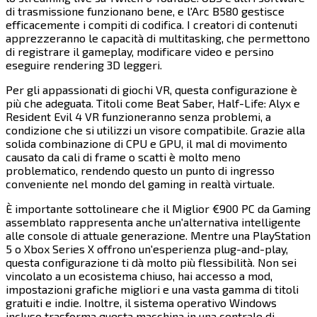
di trasmissione funzionano bene, e l'Arc B580 gestisce
efficacemente i compiti di codifica. I creatori di contenuti
apprezzeranno le capacità di multitasking, che permettono
di registrare il gameplay, modificare video e persino
eseguire rendering 3D leggeri.​​​​‌ ‍ ​‍​‍‌‍ ‌ ​‍‌‍‍‌‌‍‌ ‌‍‍‌‌‍ ‍​‍​‍​ ‍‍​‍​‍‌ ​ ‌‍​‌‌‍ ‍‌‍‍‌‌ ‌​‌ ‍‌​‍ ‍‌‍‍‌‌‍ ​‍​‍​‍ ​​‍​‍‌‍‍​‌ ​‍‌‍‌‌‌‍‌‍​‍​‍​ ‍‍​‍​‍​‍ ‌‍​‌‌‍‌​‌‍ ‌‌‍‍‌‌‍ ‍​‍ ‌‍‍‌‌‍ ‍‌ ‌​‌‍‌‌‌‍ ‍‌ ‌​​‍ ‌‍‌‌‌‍‌​‌‍‍‌‌ ‌​​‍ ‌‍ ‌‌‍ ‌‍‌​‌‍‌‌​ ‌‌ ​​‌ ​‍‌‍‌‌‌ ​ ‌‍‌‌‌‍ ‍‌ ‌​‌‍​‌‌ ‌​‌‍‍‌‌‍ ‌‍ ‍​ ‍ ‌‍‍‌‌‍‌​​ ‌‌‍‌​​ ‍​​ ​​​ ‍​​ ​‌​ ‍​‌‍​ ​ ‌ ​‍ ‌​ ‌‌‌‍‌‍‌‍‌​​ ‍‌​‍ ‌​ ‌​​ ‌​​ ​‌​ ‍‌​‍ ‌‌‍​‍​ ‌‌​ ‌ ‌‍​ ​‍ ‌‌‍‌​‌‍‌​‌‍​‍‌‍​‌​ ‍‌‌‍‌‌‌‍‌‍‌‍‌‍‌‍​‌​ ​‌​ ‍‌​ ‌‍​ ‍ ‌ ‌​‌ ‍‌‌ ​​‌‍‌‌​ ‌‌‍​‍‌ ‌‌‌‍‍‌‌‍ ​‌‍‌​​ ‍ ‌ ​​‌‍​‌‌ ‌​‌‍‍​​ ‌‌‍‍‌​ ​‌​ ‍​‌‍ ‍‌‌ ‌‍ ​‌‍ ‌‍ ‍‌‍‌ ‌‌ ‌‍‌​‌‍‌‌‌ ​ ‌‍​ ​‍‌‌​ ‌‌‌​​‍‌‌ ‌‍‍ ‌‍‌‌‌ ‍‌​‍‌‌​ ​ ‌​‌​​‍‌‌​ ​ ‌​‌​​‍‌‌​ ​‍​ ​‍‌‍‍‌‌ ‌​​‍‌‌​ ​‍​ ​‍​‍‌‌​ ‌‌‌​‌​​‍ ‍‌ ‌‍‌‍​‌‌‍ ​‌ ‌‌‌‍‌‌​‍‌‌​ ‌‌‌​​‍‌‌ ‌‍‍ ‌‍‌‌‌ ‍‌​‍‌‌​ ​ ‌​‌​​‍‌‌​ ​ ‌​‌​​‍‌‌​ ​‍​ ​‍​ ‍‌‌‍​‌‌‍‌​​ ​‌‌‍‌​​ ‌‌​ ‍‌​ ​‍‌‍​‌‌‍​‌​ ‍‌‌‍​ ​‍‌‌​ ​‍​ ​‍​‍‌‌​ ‌‌‌​‌​​‍ ‍‌‍​ ‌‍‍​‌‍‍‌‌‍ ​‌‍‌​‌ ​‍‌‍‌‌‌‍ ‍​‍‌‌​ ‌‌‌​​‍‌‌ ‌‍‍ ‌‍‌‌‌ ‍‌​‍‌‌​ ​ ‌​‌​​‍‌‌​ ​ ‌​‌​​‍‌‌​ ​‍​ ​‍‌‍​‍‌‍‌‌‌‍​‌​ ‌‍‌‍‌‌‌‍‌‍​ ‌ ​ ‌​​ ​​‌‍‌‌​ ​‌​ ‌‌​‍‌‌​ ​‍​ ​‍​‍‌‌​ ‌‌‌​‌​​‍ ‍‌ ‌​‌‍‌‌‌ ‍​‌ ‌​​ ‌‍​‍‌‍​‌‌ ​ ‌‍‌‌‌‌‌‌‌ ​‍‌‍ ​​ ‌​‍‌‌​ ​‍‌​‌‍‌‍​‌‌‍‌​‌‍ ‌‌‍‍‌‌‍ ‍​‍‌‍‌‍‍‌‌‍‌​​ ‌‌‍‌​​ ‍​​ ​​​ ‍​​ ​‌​ ‍​‌‍​ ​ ‌ ​‍ ‌​ ‌‌‌‍‌‍‌‍‌​​ ‍‌​‍ ‌​ ‌​​ ‌​​ ​‌​ ‍‌​‍ ‌‌‍​‍​ ‌‌​ ‌ ‌‍​ ​‍ ‌‌‍‌​‌‍‌​‌‍​‍‌‍​‌​ ‍‌‌‍‌‌‌‍‌‍‌‍‌‍‌‍​‌​ ​‌​ ‍‌​ ‌‍​‍‌‍‌ ‌​‌ ‍‌‌ ​​‌‍‌‌​ ‌‌‍​‍‌ ‌‌‌‍‍‌‌‍ ​‌‍‌​​‍‌‍‌ ​​‌‍​‌‌ ‌​‌‍‍​​ ‌‌‍‍‌​ ​‌​ ‍​‌‍ ‍‌‌ ‌‍ ​‌‍ ‌‍ ‍‌‍‌ ‌‌ ‌‍‌​‌‍‌‌‌ ​ ‌‍​ ​‍‌‌​ ‌‌‌​​‍‌‌ ‌‍‍ ‌‍‌‌‌ ‍‌​‍‌‌​ ​ ‌​‌​​‍‌‌​ ​ ‌​‌​​‍‌‌​ ​‍​ ​‍‌‍‍‌‌ ‌​​‍‌‌​ ​‍​ ​‍​‍‌‌​ ‌‌‌​‌​​‍ ‍‌ ‌‍‌‍​‌‌‍ ​‌ ‌‌‌‍‌‌​‍‌‌​ ‌‌‌​​‍‌‌ ‌‍‍ ‌‍‌‌‌ ‍‌​‍‌‌​ ​ ‌​‌​​‍‌‌​ ​ ‌​‌​​‍‌‌​ ​‍​ ​‍​ ‍‌‌‍​‌‌‍‌​​ ​‌‌‍‌​​ ‌‌​ ‍‌​ ​‍‌‍​‌‌‍​‌​ ‍‌‌‍​ ​‍‌‌​ ​‍​ ​‍​‍‌‌​ ‌‌‌​‌​​‍ ‍‌‍​ ‌‍‍​‌‍‍‌‌‍ ​‌‍‌​‌ ​‍‌‍‌‌‌‍ ‍​‍‌‌​ ‌‌‌​​‍‌‌ ‌‍‍ ‌‍‌‌‌ ‍‌​‍‌‌​ ​ ‌​‌​​‍‌‌​ ​ ‌​‌​​‍‌‌​ ​‍​ ​‍‌‍​‍‌‍‌‌‌‍​‌​ ‌‍‌‍‌‌‌‍‌‍​ ‌ ​ ‌​​ ​​‌‍‌‌​ ​‌​ ‌‌​‍‌‌​ ​‍​ ​‍​‍‌‌​ ‌‌‌​‌​​‍ ‍‌ ‌​‌‍‌‌‌ ‍​‌ ‌​​‍‌‍‌ ​​‌‍‌‌‌ ​‍‌ ​ ‌ ​​‌‍‌‌‌‍​ ‌ ‌​‌‍‍‌‌ ‌‍‌‍‌‌​ ‌‌ ​​‌ ‌‌‌‍​‍‌‍ ​‌‍‍‌‌ ​ ‌‍‍​‌‍‌‌‌‍‌​​‍​‍‌ ‌
Per gli appassionati di giochi VR, questa configurazione è
più che adeguata. Titoli come Beat Saber, Half-Life: Alyx e
Resident Evil 4 VR funzioneranno senza problemi, a
condizione che si utilizzi un visore compatibile. Grazie alla
solida combinazione di CPU e GPU, il mal di movimento
causato da cali di frame o scatti è molto meno
problematico, rendendo questo un punto di ingresso
conveniente nel mondo del gaming in realtà virtuale.​​​​‌ ‍ ​‍​‍‌‍ ‌ ​‍‌‍‍‌‌‍‌ ‌‍‍‌‌‍ ‍​‍​‍​ ‍‍​‍​‍‌ ​ ‌‍​‌‌‍ ‍‌‍‍‌‌ ‌​‌ ‍‌​‍ ‍‌‍‍‌‌‍ ​‍​‍​‍ ​​‍​‍‌‍‍​‌ ​‍‌‍‌‌‌‍‌‍​‍​‍​ ‍‍​‍​‍​‍ ‌‍​‌‌‍‌​‌‍ ‌‌‍‍‌‌‍ ‍​‍ ‌‍‍‌‌‍ ‍‌ ‌​‌‍‌‌‌‍ ‍‌ ‌​​‍ ‌‍‌‌‌‍‌​‌‍‍‌‌ ‌​​‍ ‌‍ ‌‌‍ ‌‍‌​‌‍‌‌​ ‌‌ ​​‌ ​‍‌‍‌‌‌ ​ ‌‍‌‌‌‍ ‍‌ ‌​‌‍​‌‌ ‌​‌‍‍‌‌‍ ‌‍ ‍​ ‍ ‌‍‍‌‌‍‌​​ ‌‌‍‌​​ ‍​​ ​​​ ‍​​ ​‌​ ‍​‌‍​ ​ ‌ ​‍ ‌​ ‌‌‌‍‌‍‌‍‌​​ ‍‌​‍ ‌​ ‌​​ ‌​​ ​‌​ ‍‌​‍ ‌‌‍​‍​ ‌‌​ ‌ ‌‍​ ​‍ ‌‌‍‌​‌‍‌​‌‍​‍‌‍​‌​ ‍‌‌‍‌‌‌‍‌‍‌‍‌‍‌‍​‌​ ​‌​ ‍‌​ ‌‍​ ‍ ‌ ‌​‌ ‍‌‌ ​​‌‍‌‌​ ‌‌‍​‍‌ ‌‌‌‍‍‌‌‍ ​‌‍‌​​ ‍ ‌ ​​‌‍​‌‌ ‌​‌‍‍​​ ‌‌‍‍‌​ ​‌​ ‍​‌‍ ‍‌‌ ‌‍ ​‌‍ ‌‍ ‍‌‍‌ ‌‌ ‌‍‌​‌‍‌‌‌ ​ ‌‍​ ​‍‌‌​ ‌‌‌​​‍‌‌ ‌‍‍ ‌‍‌‌‌ ‍‌​‍‌‌​ ​ ‌​‌​​‍‌‌​ ​ ‌​‌​​‍‌‌​ ​‍​ ​‍‌‍‍‌‌ ‌​​‍‌‌​ ​‍​ ​‍​‍‌‌​ ‌‌‌​‌​​‍ ‍‌ ‌‍‌‍​‌‌‍ ​‌ ‌‌‌‍‌‌​‍‌‌​ ‌‌‌​​‍‌‌ ‌‍‍ ‌‍‌‌‌ ‍‌​‍‌‌​ ​ ‌​‌​​‍‌‌​ ​ ‌​‌​​‍‌‌​ ​‍​ ​‍‌‍‌​‌‍‌​​ ‌‌​ ‌‍‌‍‌‌​ ‌‍​ ‌‍‌‍​‍​ ‍‌​ ​‍​ ​‌‌‍‌‌​‍‌‌​ ​‍​ ​‍​‍‌‌​ ‌‌‌​‌​​‍ ‍‌‍​ ‌‍‍​‌‍‍‌‌‍ ​‌‍‌​‌ ​‍‌‍‌‌‌‍ ‍​‍‌‌​ ‌‌‌​​‍‌‌ ‌‍‍ ‌‍‌‌‌ ‍‌​‍‌‌​ ​ ‌​‌​​‍‌‌​ ​ ‌​‌​​‍‌‌​ ​‍​ ​‍​ ‌​‌‍‌​‌‍​‍‌‍‌​​ ​‌​ ‌​​ ​‌‌‍​ ​ ‌ ​ ‌ ​ ​ ‌‍​‌​‍‌‌​ ​‍​ ​‍​‍‌‌​ ‌‌‌​‌​​‍ ‍‌ ‌​‌‍‌‌‌ ‍​‌ ‌​​ ‌‍​‍‌‍​‌‌ ​ ‌‍‌‌‌‌‌‌‌ ​‍‌‍ ​​ ‌​‍‌‌​ ​‍‌​‌‍‌‍​‌‌‍‌​‌‍ ‌‌‍‍‌‌‍ ‍​‍‌‍‌‍‍‌‌‍‌​​ ‌‌‍‌​​ ‍​​ ​​​ ‍​​ ​‌​ ‍​‌‍​ ​ ‌ ​‍ ‌​ ‌‌‌‍‌‍‌‍‌​​ ‍‌​‍ ‌​ ‌​​ ‌​​ ​‌​ ‍‌​‍ ‌‌‍​‍​ ‌‌​ ‌ ‌‍​ ​‍ ‌‌‍‌​‌‍‌​‌‍​‍‌‍​‌​ ‍‌‌‍‌‌‌‍‌‍‌‍‌‍‌‍​‌​ ​‌​ ‍‌​ ‌‍​‍‌‍‌ ‌​‌ ‍‌‌ ​​‌‍‌‌​ ‌‌‍​‍‌ ‌‌‌‍‍‌‌‍ ​‌‍‌​​‍‌‍‌ ​​‌‍​‌‌ ‌​‌‍‍​​ ‌‌‍‍‌​ ​‌​ ‍​‌‍ ‍‌‌ ‌‍ ​‌‍ ‌‍ ‍‌‍‌ ‌‌ ‌‍‌​‌‍‌‌‌ ​ ‌‍​ ​‍‌‌​ ‌‌‌​​‍‌‌ ‌‍‍ ‌‍‌‌‌ ‍‌​‍‌‌​ ​ ‌​‌​​‍‌‌​ ​ ‌​‌​​‍‌‌​ ​‍​ ​‍‌‍‍‌‌ ‌​​‍‌‌​ ​‍​ ​‍​‍‌‌​ ‌‌‌​‌​​‍ ‍‌ ‌‍‌‍​‌‌‍ ​‌ ‌‌‌‍‌‌​‍‌‌​ ‌‌‌​​‍‌‌ ‌‍‍ ‌‍‌‌‌ ‍‌​‍‌‌​ ​ ‌​‌​​‍‌‌​ ​ ‌​‌​​‍‌‌​ ​‍​ ​‍‌‍‌​‌‍‌​​ ‌‌​ ‌‍‌‍‌‌​ ‌‍​ ‌‍‌‍​‍​ ‍‌​ ​‍​ ​‌‌‍‌‌​‍‌‌​ ​‍​ ​‍​‍‌‌​ ‌‌‌​‌​​‍ ‍‌‍​ ‌‍‍​‌‍‍‌‌‍ ​‌‍‌​‌ ​‍‌‍‌‌‌‍ ‍​‍‌‌​ ‌‌‌​​‍‌‌ ‌‍‍ ‌‍‌‌‌ ‍‌​‍‌‌​ ​ ‌​‌​​‍‌‌​ ​ ‌​‌​​‍‌‌​ ​‍​ ​‍​ ‌​‌‍‌​‌‍​‍‌‍‌​​ ​‌​ ‌​​ ​‌‌‍​ ​ ‌ ​ ‌ ​ ​ ‌‍​‌​‍‌‌​ ​‍​ ​‍​‍‌‌​ ‌‌‌​‌​​‍ ‍‌ ‌​‌‍‌‌‌ ‍​‌ ‌​​‍‌‍‌ ​​‌‍‌‌‌ ​‍‌ ​ ‌ ​​‌‍‌‌‌‍​ ‌ ‌​‌‍‍‌‌ ‌‍‌‍‌‌​ ‌‌ ​​‌ ‌‌‌‍​‍‌‍ ​‌‍‍‌‌ ​ ‌‍‍​‌‍‌‌‌‍‌​​‍​‍‌ ‌
È importante sottolineare che il Miglior €900 PC da Gaming
assemblato rappresenta anche un'alternativa intelligente
alle console di attuale generazione. Mentre una PlayStation
5 o Xbox Series X offrono un'esperienza plug-and-play,
questa configurazione ti dà molto più flessibilità. Non sei
vincolato a un ecosistema chiuso, hai accesso a mod,
impostazioni grafiche migliori e una vasta gamma di titoli
gratuiti e indie. Inoltre, il sistema operativo Windows
incluso trasforma questa macchina in una centrale di