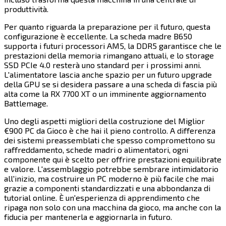
produttività.​​​​‌ ‍ ​‍​‍‌‍ ‌ ​‍‌‍‍‌‌‍‌ ‌‍‍‌‌‍ ‍​‍​‍​ ‍‍​‍​‍‌ ​ ‌‍​‌‌‍ ‍‌‍‍‌‌ ‌​‌ ‍‌​‍ ‍‌‍‍‌‌‍ ​‍​‍​‍ ​​‍​‍‌‍‍​‌ ​‍‌‍‌‌‌‍‌‍​‍​‍​ ‍‍​‍​‍​‍ ‌‍​‌‌‍‌​‌‍ ‌‌‍‍‌‌‍ ‍​‍ ‌‍‍‌‌‍ ‍‌ ‌​‌‍‌‌‌‍ ‍‌ ‌​​‍ ‌‍‌‌‌‍‌​‌‍‍‌‌ ‌​​‍ ‌‍ ‌‌‍ ‌‍‌​‌‍‌‌​ ‌‌ ​​‌ ​‍‌‍‌‌‌ ​ ‌‍‌‌‌‍ ‍‌ ‌​‌‍​‌‌ ‌​‌‍‍‌‌‍ ‌‍ ‍​ ‍ ‌‍‍‌‌‍‌​​ ‌‌‍‌​​ ‍​​ ​​​ ‍​​ ​‌​ ‍​‌‍​ ​ ‌ ​‍ ‌​ ‌‌‌‍‌‍‌‍‌​​ ‍‌​‍ ‌​ ‌​​ ‌​​ ​‌​ ‍‌​‍ ‌‌‍​‍​ ‌‌​ ‌ ‌‍​ ​‍ ‌‌‍‌​‌‍‌​‌‍​‍‌‍​‌​ ‍‌‌‍‌‌‌‍‌‍‌‍‌‍‌‍​‌​ ​‌​ ‍‌​ ‌‍​ ‍ ‌ ‌​‌ ‍‌‌ ​​‌‍‌‌​ ‌‌‍​‍‌ ‌‌‌‍‍‌‌‍ ​‌‍‌​​ ‍ ‌ ​​‌‍​‌‌ ‌​‌‍‍​​ ‌‌‍‍‌​ ​‌​ ‍​‌‍ ‍‌‌ ‌‍ ​‌‍ ‌‍ ‍‌‍‌ ‌‌ ‌‍‌​‌‍‌‌‌ ​ ‌‍​ ​‍‌‌​ ‌‌‌​​‍‌‌ ‌‍‍ ‌‍‌‌‌ ‍‌​‍‌‌​ ​ ‌​‌​​‍‌‌​ ​ ‌​‌​​‍‌‌​ ​‍​ ​‍‌‍‍‌‌ ‌​​‍‌‌​ ​‍​ ​‍​‍‌‌​ ‌‌‌​‌​​‍ ‍‌ ‌‍‌‍​‌‌‍ ​‌ ‌‌‌‍‌‌​‍‌‌​ ‌‌‌​​‍‌‌ ‌‍‍ ‌‍‌‌‌ ‍‌​‍‌‌​ ​ ‌​‌​​‍‌‌​ ​ ‌​‌​​‍‌‌​ ​‍​ ​‍​ ‌‌​ ​​‌‍‌‍‌‍​‍​ ‌ ‌‍​‍‌‍‌‌​ ‌ ‌‍​‌‌‍​‌​ ​‌‌‍​ ​‍‌‌​ ​‍​ ​‍​‍‌‌​ ‌‌‌​‌​​‍ ‍‌‍​ ‌‍‍​‌‍‍‌‌‍ ​‌‍‌​‌ ​‍‌‍‌‌‌‍ ‍​‍‌‌​ ‌‌‌​​‍‌‌ ‌‍‍ ‌‍‌‌‌ ‍‌​‍‌‌​ ​ ‌​‌​​‍‌‌​ ​ ‌​‌​​‍‌‌​ ​‍​ ​‍​ ​ ‌‍‌‍‌‍​‍‌‍​‍‌‍‌‌​ ‍​​ ‍​​ ‍‌‌‍‌​​ ‍‌​ ‌‍​ ‌‍​‍‌‌​ ​‍​ ​‍​‍‌‌​ ‌‌‌​‌​​‍ ‍‌ ‌​‌‍‌‌‌ ‍​‌ ‌​​ ‌‍​‍‌‍​‌‌ ​ ‌‍‌‌‌‌‌‌‌ ​‍‌‍ ​​ ‌​‍‌‌​ ​‍‌​‌‍‌‍​‌‌‍‌​‌‍ ‌‌‍‍‌‌‍ ‍​‍‌‍‌‍‍‌‌‍‌​​ ‌‌‍‌​​ ‍​​ ​​​ ‍​​ ​‌​ ‍​‌‍​ ​ ‌ ​‍ ‌​ ‌‌‌‍‌‍‌‍‌​​ ‍‌​‍ ‌​ ‌​​ ‌​​ ​‌​ ‍‌​‍ ‌‌‍​‍​ ‌‌​ ‌ ‌‍​ ​‍ ‌‌‍‌​‌‍‌​‌‍​‍‌‍​‌​ ‍‌‌‍‌‌‌‍‌‍‌‍‌‍‌‍​‌​ ​‌​ ‍‌​ ‌‍​‍‌‍‌ ‌​‌ ‍‌‌ ​​‌‍‌‌​ ‌‌‍​‍‌ ‌‌‌‍‍‌‌‍ ​‌‍‌​​‍‌‍‌ ​​‌‍​‌‌ ‌​‌‍‍​​ ‌‌‍‍‌​ ​‌​ ‍​‌‍ ‍‌‌ ‌‍ ​‌‍ ‌‍ ‍‌‍‌ ‌‌ ‌‍‌​‌‍‌‌‌ ​ ‌‍​ ​‍‌‌​ ‌‌‌​​‍‌‌ ‌‍‍ ‌‍‌‌‌ ‍‌​‍‌‌​ ​ ‌​‌​​‍‌‌​ ​ ‌​‌​​‍‌‌​ ​‍​ ​‍‌‍‍‌‌ ‌​​‍‌‌​ ​‍​ ​‍​‍‌‌​ ‌‌‌​‌​​‍ ‍‌ ‌‍‌‍​‌‌‍ ​‌ ‌‌‌‍‌‌​‍‌‌​ ‌‌‌​​‍‌‌ ‌‍‍ ‌‍‌‌‌ ‍‌​‍‌‌​ ​ ‌​‌​​‍‌‌​ ​ ‌​‌​​‍‌‌​ ​‍​ ​‍​ ‌‌​ ​​‌‍‌‍‌‍​‍​ ‌ ‌‍​‍‌‍‌‌​ ‌ ‌‍​‌‌‍​‌​ ​‌‌‍​ ​‍‌‌​ ​‍​ ​‍​‍‌‌​ ‌‌‌​‌​​‍ ‍‌‍​ ‌‍‍​‌‍‍‌‌‍ ​‌‍‌​‌ ​‍‌‍‌‌‌‍ ‍​‍‌‌​ ‌‌‌​​‍‌‌ ‌‍‍ ‌‍‌‌‌ ‍‌​‍‌‌​ ​ ‌​‌​​‍‌‌​ ​ ‌​‌​​‍‌‌​ ​‍​ ​‍​ ​ ‌‍‌‍‌‍​‍‌‍​‍‌‍‌‌​ ‍​​ ‍​​ ‍‌‌‍‌​​ ‍‌​ ‌‍​ ‌‍​‍‌‌​ ​‍​ ​‍​‍‌‌​ ‌‌‌​‌​​‍ ‍‌ ‌​‌‍‌‌‌ ‍​‌ ‌​​‍‌‍‌ ​​‌‍‌‌‌ ​‍‌ ​ ‌ ​​‌‍‌‌‌‍​ ‌ ‌​‌‍‍‌‌ ‌‍‌‍‌‌​ ‌‌ ​​‌ ‌‌‌‍​‍‌‍ ​‌‍‍‌‌ ​ ‌‍‍​‌‍‌‌‌‍‌​​‍​‍‌ ‌
Per quanto riguarda la preparazione per il futuro, questa
configurazione è eccellente. La scheda madre B650
supporta i futuri processori AM5, la DDR5 garantisce che le
prestazioni della memoria rimangano attuali, e lo storage
SSD PCIe 4.0 resterà uno standard per i prossimi anni.
L'alimentatore lascia anche spazio per un futuro upgrade
della GPU se si desidera passare a una scheda di fascia più
alta come la RX 7700 XT o un imminente aggiornamento
Battlemage.​​​​‌ ‍ ​‍​‍‌‍ ‌ ​‍‌‍‍‌‌‍‌ ‌‍‍‌‌‍ ‍​‍​‍​ ‍‍​‍​‍‌ ​ ‌‍​‌‌‍ ‍‌‍‍‌‌ ‌​‌ ‍‌​‍ ‍‌‍‍‌‌‍ ​‍​‍​‍ ​​‍​‍‌‍‍​‌ ​‍‌‍‌‌‌‍‌‍​‍​‍​ ‍‍​‍​‍​‍ ‌‍​‌‌‍‌​‌‍ ‌‌‍‍‌‌‍ ‍​‍ ‌‍‍‌‌‍ ‍‌ ‌​‌‍‌‌‌‍ ‍‌ ‌​​‍ ‌‍‌‌‌‍‌​‌‍‍‌‌ ‌​​‍ ‌‍ ‌‌‍ ‌‍‌​‌‍‌‌​ ‌‌ ​​‌ ​‍‌‍‌‌‌ ​ ‌‍‌‌‌‍ ‍‌ ‌​‌‍​‌‌ ‌​‌‍‍‌‌‍ ‌‍ ‍​ ‍ ‌‍‍‌‌‍‌​​ ‌‌‍‌​​ ‍​​ ​​​ ‍​​ ​‌​ ‍​‌‍​ ​ ‌ ​‍ ‌​ ‌‌‌‍‌‍‌‍‌​​ ‍‌​‍ ‌​ ‌​​ ‌​​ ​‌​ ‍‌​‍ ‌‌‍​‍​ ‌‌​ ‌ ‌‍​ ​‍ ‌‌‍‌​‌‍‌​‌‍​‍‌‍​‌​ ‍‌‌‍‌‌‌‍‌‍‌‍‌‍‌‍​‌​ ​‌​ ‍‌​ ‌‍​ ‍ ‌ ‌​‌ ‍‌‌ ​​‌‍‌‌​ ‌‌‍​‍‌ ‌‌‌‍‍‌‌‍ ​‌‍‌​​ ‍ ‌ ​​‌‍​‌‌ ‌​‌‍‍​​ ‌‌‍‍‌​ ​‌​ ‍​‌‍ ‍‌‌ ‌‍ ​‌‍ ‌‍ ‍‌‍‌ ‌‌ ‌‍‌​‌‍‌‌‌ ​ ‌‍​ ​‍‌‌​ ‌‌‌​​‍‌‌ ‌‍‍ ‌‍‌‌‌ ‍‌​‍‌‌​ ​ ‌​‌​​‍‌‌​ ​ ‌​‌​​‍‌‌​ ​‍​ ​‍‌‍‍‌‌ ‌​​‍‌‌​ ​‍​ ​‍​‍‌‌​ ‌‌‌​‌​​‍ ‍‌ ‌‍‌‍​‌‌‍ ​‌ ‌‌‌‍‌‌​‍‌‌​ ‌‌‌​​‍‌‌ ‌‍‍ ‌‍‌‌‌ ‍‌​‍‌‌​ ​ ‌​‌​​‍‌‌​ ​ ‌​‌​​‍‌‌​ ​‍​ ​‍​ ​‍​ ​‌‌‍​‌‌‍​ ​ ‍​​ ‌​‌‍‌​‌‍​ ​ ​‌‌‍‌‍​ ‍‌​ ‍​​‍‌‌​ ​‍​ ​‍​‍‌‌​ ‌‌‌​‌​​‍ ‍‌‍​ ‌‍‍​‌‍‍‌‌‍ ​‌‍‌​‌ ​‍‌‍‌‌‌‍ ‍​‍‌‌​ ‌‌‌​​‍‌‌ ‌‍‍ ‌‍‌‌‌ ‍‌​‍‌‌​ ​ ‌​‌​​‍‌‌​ ​ ‌​‌​​‍‌‌​ ​‍​ ​‍‌‍​ ‌‍​‌​ ​‍‌‍​‌‌‍‌‌​ ​ ​ ‌‍‌‍​ ​ ​​‌‍‌​‌‍​‍​ ‌‍​‍‌‌​ ​‍​ ​‍​‍‌‌​ ‌‌‌​‌​​‍ ‍‌ ‌​‌‍‌‌‌ ‍​‌ ‌​​ ‌‍​‍‌‍​‌‌ ​ ‌‍‌‌‌‌‌‌‌ ​‍‌‍ ​​ ‌​‍‌‌​ ​‍‌​‌‍‌‍​‌‌‍‌​‌‍ ‌‌‍‍‌‌‍ ‍​‍‌‍‌‍‍‌‌‍‌​​ ‌‌‍‌​​ ‍​​ ​​​ ‍​​ ​‌​ ‍​‌‍​ ​ ‌ ​‍ ‌​ ‌‌‌‍‌‍‌‍‌​​ ‍‌​‍ ‌​ ‌​​ ‌​​ ​‌​ ‍‌​‍ ‌‌‍​‍​ ‌‌​ ‌ ‌‍​ ​‍ ‌‌‍‌​‌‍‌​‌‍​‍‌‍​‌​ ‍‌‌‍‌‌‌‍‌‍‌‍‌‍‌‍​‌​ ​‌​ ‍‌​ ‌‍​‍‌‍‌ ‌​‌ ‍‌‌ ​​‌‍‌‌​ ‌‌‍​‍‌ ‌‌‌‍‍‌‌‍ ​‌‍‌​​‍‌‍‌ ​​‌‍​‌‌ ‌​‌‍‍​​ ‌‌‍‍‌​ ​‌​ ‍​‌‍ ‍‌‌ ‌‍ ​‌‍ ‌‍ ‍‌‍‌ ‌‌ ‌‍‌​‌‍‌‌‌ ​ ‌‍​ ​‍‌‌​ ‌‌‌​​‍‌‌ ‌‍‍ ‌‍‌‌‌ ‍‌​‍‌‌​ ​ ‌​‌​​‍‌‌​ ​ ‌​‌​​‍‌‌​ ​‍​ ​‍‌‍‍‌‌ ‌​​‍‌‌​ ​‍​ ​‍​‍‌‌​ ‌‌‌​‌​​‍ ‍‌ ‌‍‌‍​‌‌‍ ​‌ ‌‌‌‍‌‌​‍‌‌​ ‌‌‌​​‍‌‌ ‌‍‍ ‌‍‌‌‌ ‍‌​‍‌‌​ ​ ‌​‌​​‍‌‌​ ​ ‌​‌​​‍‌‌​ ​‍​ ​‍​ ​‍​ ​‌‌‍​‌‌‍​ ​ ‍​​ ‌​‌‍‌​‌‍​ ​ ​‌‌‍‌‍​ ‍‌​ ‍​​‍‌‌​ ​‍​ ​‍​‍‌‌​ ‌‌‌​‌​​‍ ‍‌‍​ ‌‍‍​‌‍‍‌‌‍ ​‌‍‌​‌ ​‍‌‍‌‌‌‍ ‍​‍‌‌​ ‌‌‌​​‍‌‌ ‌‍‍ ‌‍‌‌‌ ‍‌​‍‌‌​ ​ ‌​‌​​‍‌‌​ ​ ‌​‌​​‍‌‌​ ​‍​ ​‍‌‍​ ‌‍​‌​ ​‍‌‍​‌‌‍‌‌​ ​ ​ ‌‍‌‍​ ​ ​​‌‍‌​‌‍​‍​ ‌‍​‍‌‌​ ​‍​ ​‍​‍‌‌​ ‌‌‌​‌​​‍ ‍‌ ‌​‌‍‌‌‌ ‍​‌ ‌​​‍‌‍‌ ​​‌‍‌‌‌ ​‍‌ ​ ‌ ​​‌‍‌‌‌‍​ ‌ ‌​‌‍‍‌‌ ‌‍‌‍‌‌​ ‌‌ ​​‌ ‌‌‌‍​‍‌‍ ​‌‍‍‌‌ ​ ‌‍‍​‌‍‌‌‌‍‌​​‍​‍‌ ‌
Uno degli aspetti migliori della costruzione del Miglior
€900 PC da Gioco è che hai il pieno controllo. A differenza
dei sistemi preassemblati che spesso compromettono su
raffreddamento, schede madri o alimentatori, ogni
componente qui è scelto per offrire prestazioni equilibrate
e valore. L'assemblaggio potrebbe sembrare intimidatorio
all'inizio, ma costruire un PC moderno è più facile che mai
grazie a componenti standardizzati e una abbondanza di
tutorial online. È un'esperienza di apprendimento che
ripaga non solo con una macchina da gioco, ma anche con la
fiducia per mantenerla e aggiornarla in futuro.​​​​‌ ‍ ​‍​‍‌‍ ‌ ​‍‌‍‍‌‌‍‌ ‌‍‍‌‌‍ ‍​‍​‍​ ‍‍​‍​‍‌ ​ ‌‍​‌‌‍ ‍‌‍‍‌‌ ‌​‌ ‍‌​‍ ‍‌‍‍‌‌‍ ​‍​‍​‍ ​​‍​‍‌‍‍​‌ ​‍‌‍‌‌‌‍‌‍​‍​‍​ ‍‍​‍​‍​‍ ‌‍​‌‌‍‌​‌‍ ‌‌‍‍‌‌‍ ‍​‍ ‌‍‍‌‌‍ ‍‌ ‌​‌‍‌‌‌‍ ‍‌ ‌​​‍ ‌‍‌‌‌‍‌​‌‍‍‌‌ ‌​​‍ ‌‍ ‌‌‍ ‌‍‌​‌‍‌‌​ ‌‌ ​​‌ ​‍‌‍‌‌‌ ​ ‌‍‌‌‌‍ ‍‌ ‌​‌‍​‌‌ ‌​‌‍‍‌‌‍ ‌‍ ‍​ ‍ ‌‍‍‌‌‍‌​​ ‌‌‍‌​​ ‍​​ ​​​ ‍​​ ​‌​ ‍​‌‍​ ​ ‌ ​‍ ‌​ ‌‌‌‍‌‍‌‍‌​​ ‍‌​‍ ‌​ ‌​​ ‌​​ ​‌​ ‍‌​‍ ‌‌‍​‍​ ‌‌​ ‌ ‌‍​ ​‍ ‌‌‍‌​‌‍‌​‌‍​‍‌‍​‌​ ‍‌‌‍‌‌‌‍‌‍‌‍‌‍‌‍​‌​ ​‌​ ‍‌​ ‌‍​ ‍ ‌ ‌​‌ ‍‌‌ ​​‌‍‌‌​ ‌‌‍​‍‌ ‌‌‌‍‍‌‌‍ ​‌‍‌​​ ‍ ‌ ​​‌‍​‌‌ ‌​‌‍‍​​ ‌‌‍‍‌​ ​‌​ ‍​‌‍ ‍‌‌ ‌‍ ​‌‍ ‌‍ ‍‌‍‌ ‌‌ ‌‍‌​‌‍‌‌‌ ​ ‌‍​ ​‍‌‌​ ‌‌‌​​‍‌‌ ‌‍‍ ‌‍‌‌‌ ‍‌​‍‌‌​ ​ ‌​‌​​‍‌‌​ ​ ‌​‌​​‍‌‌​ ​‍​ ​‍‌‍‍‌‌ ‌​​‍‌‌​ ​‍​ ​‍​‍‌‌​ ‌‌‌​‌​​‍ ‍‌ ‌‍‌‍​‌‌‍ ​‌ ‌‌‌‍‌‌​‍‌‌​ ‌‌‌​​‍‌‌ ‌‍‍ ‌‍‌‌‌ ‍‌​‍‌‌​ ​ ‌​‌​​‍‌‌​ ​ ‌​‌​​‍‌‌​ ​‍​ ​‍​ ‍‌​ ​‌‌‍‌​‌‍‌‌​ ‌ ​ ‍​‌‍‌‍‌‍‌‍​ ‌‌‌‍​‌​ ​ ‌‍​‍​‍‌‌​ ​‍​ ​‍​‍‌‌​ ‌‌‌​‌​​‍ ‍‌‍​ ‌‍‍​‌‍‍‌‌‍ ​‌‍‌​‌ ​‍‌‍‌‌‌‍ ‍​‍‌‌​ ‌‌‌​​‍‌‌ ‌‍‍ ‌‍‌‌‌ ‍‌​‍‌‌​ ​ ‌​‌​​‍‌‌​ ​ ‌​‌​​‍‌‌​ ​‍​ ​‍​ ‌ ‌‍​‌‌‍​‍‌‍​‍​ ‌‌‌‍​ ‌‍‌​​ ​‌​ ‍‌‌‍‌​​ ‍​‌‍‌‌​‍‌‌​ ​‍​ ​‍​‍‌‌​ ‌‌‌​‌​​‍ ‍‌ ‌​‌‍‌‌‌ ‍​‌ ‌​​ ‌‍​‍‌‍​‌‌ ​ ‌‍‌‌‌‌‌‌‌ ​‍‌‍ ​​ ‌​‍‌‌​ ​‍‌​‌‍‌‍​‌‌‍‌​‌‍ ‌‌‍‍‌‌‍ ‍​‍‌‍‌‍‍‌‌‍‌​​ ‌‌‍‌​​ ‍​​ ​​​ ‍​​ ​‌​ ‍​‌‍​ ​ ‌ ​‍ ‌​ ‌‌‌‍‌‍‌‍‌​​ ‍‌​‍ ‌​ ‌​​ ‌​​ ​‌​ ‍‌​‍ ‌‌‍​‍​ ‌‌​ ‌ ‌‍​ ​‍ ‌‌‍‌​‌‍‌​‌‍​‍‌‍​‌​ ‍‌‌‍‌‌‌‍‌‍‌‍‌‍‌‍​‌​ ​‌​ ‍‌​ ‌‍​‍‌‍‌ ‌​‌ ‍‌‌ ​​‌‍‌‌​ ‌‌‍​‍‌ ‌‌‌‍‍‌‌‍ ​‌‍‌​​‍‌‍‌ ​​‌‍​‌‌ ‌​‌‍‍​​ ‌‌‍‍‌​ ​‌​ ‍​‌‍ ‍‌‌ ‌‍ ​‌‍ ‌‍ ‍‌‍‌ ‌‌ ‌‍‌​‌‍‌‌‌ ​ ‌‍​ ​‍‌‌​ ‌‌‌​​‍‌‌ ‌‍‍ ‌‍‌‌‌ ‍‌​‍‌‌​ ​ ‌​‌​​‍‌‌​ ​ ‌​‌​​‍‌‌​ ​‍​ ​‍‌‍‍‌‌ ‌​​‍‌‌​ ​‍​ ​‍​‍‌‌​ ‌‌‌​‌​​‍ ‍‌ ‌‍‌‍​‌‌‍ ​‌ ‌‌‌‍‌‌​‍‌‌​ ‌‌‌​​‍‌‌ ‌‍‍ ‌‍‌‌‌ ‍‌​‍‌‌​ ​ ‌​‌​​‍‌‌​ ​ ‌​‌​​‍‌‌​ ​‍​ ​‍​ ‍‌​ ​‌‌‍‌​‌‍‌‌​ ‌ ​ ‍​‌‍‌‍‌‍‌‍​ ‌‌‌‍​‌​ ​ ‌‍​‍​‍‌‌​ ​‍​ ​‍​‍‌‌​ ‌‌‌​‌​​‍ ‍‌‍​ ‌‍‍​‌‍‍‌‌‍ ​‌‍‌​‌ ​‍‌‍‌‌‌‍ ‍​‍‌‌​ ‌‌‌​​‍‌‌ ‌‍‍ ‌‍‌‌‌ ‍‌​‍‌‌​ ​ ‌​‌​​‍‌‌​ ​ ‌​‌​​‍‌‌​ ​‍​ ​‍​ ‌ ‌‍​‌‌‍​‍‌‍​‍​ ‌‌‌‍​ ‌‍‌​​ ​‌​ ‍‌‌‍‌​​ ‍​‌‍‌‌​‍‌‌​ ​‍​ ​‍​‍‌‌​ ‌‌‌​‌​​‍ ‍‌ ‌​‌‍‌‌‌ ‍​‌ ‌​​‍‌‍‌ ​​‌‍‌‌‌ ​‍‌ ​ ‌ ​​‌‍‌‌‌‍​ ‌ ‌​‌‍‍‌‌ ‌‍‌‍‌‌​ ‌‌ ​​‌ ‌‌‌‍​‍‌‍ ​‌‍‍‌‌ ​ ‌‍‍​‌‍‌‌‌‍‌​​‍​‍‌ ‌