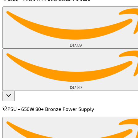
€47.89
€47.89
PSU -
650W 80+ Bronze Power Supply​​​​‌ ‍ ​‍​‍‌‍ ‌ ​‍‌‍‍‌‌‍‌ ‌‍‍‌‌‍ ‍​‍​‍​ ‍‍​‍​‍‌ ​ ‌‍​‌‌‍ ‍‌‍‍‌‌ ‌​‌ ‍‌​‍ ‍‌‍‍‌‌‍ ​‍​‍​‍ ​​‍​‍‌‍‍​‌ ​‍‌‍‌‌‌‍‌‍​‍​‍​ ‍‍​‍​‍​‍ ‌‍​‌‌‍‌​‌‍ ‌‌‍‍‌‌‍ ‍​‍ ‌‍‍‌‌‍ ‍‌ ‌​‌‍‌‌‌‍ ‍‌ ‌​​‍ ‌‍‌‌‌‍‌​‌‍‍‌‌ ‌​​‍ ‌‍ ‌‌‍ ‌‍‌​‌‍‌‌​ ‌‌ ​​‌ ​‍‌‍‌‌‌ ​ ‌‍‌‌‌‍ ‍‌ ‌​‌‍​‌‌ ‌​‌‍‍‌‌‍ ‌‍ ‍​ ‍ ‌‍‍‌‌‍‌​​ ‌​ ‌‌​ ​‍​ ‍‌​ ‍​​ ​‍‌‍‌‌​ ‌​‌‍​‍​‍ ‌​ ‌ ‌‍‌​​ ‌ ​ ‌​​‍ ‌​ ‌​​ ‍‌‌‍​‍‌‍​‍​‍ ‌​ ‍‌​ ‍​​ ​‍​ ‌​​‍ ‌‌‍​‍​ ‌​​ ​‍‌‍‌​​ ​‍‌‍​ ‌‍‌​​ ‌​​ ‌‌​ ‌‍‌‍‌‍‌‍‌​​ ‍ ‌ ‌​‌ ‍‌‌ ​​‌‍‌‌​ ‌‌‌​​‌‌​ ‌‌‌‌​ ‍ ‌ ​​‌‍​‌‌ ‌​‌‍‍​​ ‌‌‍ ‍‌‍​‌‌‍ ‌‌‍‌‌​ ‌‍​‍‌‍​‌‌ ​ ‌‍‌‌‌‌‌‌‌ ​‍‌‍ ​​ ‌​‍‌‌​ ​‍‌​‌‍‌‍​‌‌‍‌​‌‍ ‌‌‍‍‌‌‍ ‍​‍‌‍‌‍‍‌‌‍‌​​ ‌​ ‌‌​ ​‍​ ‍‌​ ‍​​ ​‍‌‍‌‌​ ‌​‌‍​‍​‍ ‌​ ‌ ‌‍‌​​ ‌ ​ ‌​​‍ ‌​ ‌​​ ‍‌‌‍​‍‌‍​‍​‍ ‌​ ‍‌​ ‍​​ ​‍​ ‌​​‍ ‌‌‍​‍​ ‌​​ ​‍‌‍‌​​ ​‍‌‍​ ‌‍‌​​ ‌​​ ‌‌​ ‌‍‌‍‌‍‌‍‌​​‍‌‍‌ ‌​‌ ‍‌‌ ​​‌‍‌‌​ ‌‌‌​​‌‌​ ‌‌‌‌​‍‌‍‌ ​​‌‍​‌‌ ‌​‌‍‍​​ ‌‌‍ ‍‌‍​‌‌‍ ‌‌‍‌‌​‍‌‍‌ ​​‌‍‌‌‌ ​‍‌ ​ ‌ ​​‌‍‌‌‌‍​ ‌ ‌​‌‍‍‌‌ ‌‍‌‍‌‌​ ‌‌ ​​‌ ‌‌‌‍​‍‌‍ ​‌‍‍‌‌ ​ ‌‍‍​‌‍‌‌‌‍‌​​‍​‍‌ ‌