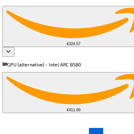
€324.57
GPU (alternative) -
Intel ARC B580​​​​‌ ‍ ​‍​‍‌‍ ‌ ​‍‌‍‍‌‌‍‌ ‌‍‍‌‌‍ ‍​‍​‍​ ‍‍​‍​‍‌ ​ ‌‍​‌‌‍ ‍‌‍‍‌‌ ‌​‌ ‍‌​‍ ‍‌‍‍‌‌‍ ​‍​‍​‍ ​​‍​‍‌‍‍​‌ ​‍‌‍‌‌‌‍‌‍​‍​‍​ ‍‍​‍​‍​‍ ‌‍​‌‌‍‌​‌‍ ‌‌‍‍‌‌‍ ‍​‍ ‌‍‍‌‌‍ ‍‌ ‌​‌‍‌‌‌‍ ‍‌ ‌​​‍ ‌‍‌‌‌‍‌​‌‍‍‌‌ ‌​​‍ ‌‍ ‌‌‍ ‌‍‌​‌‍‌‌​ ‌‌ ​​‌ ​‍‌‍‌‌‌ ​ ‌‍‌‌‌‍ ‍‌ ‌​‌‍​‌‌ ‌​‌‍‍‌‌‍ ‌‍ ‍​ ‍ ‌‍‍‌‌‍‌​​ ‌‌‍‌‍​ ​​‌‍​‌​ ‍‌​ ​​​ ‌​​ ​‌‌‍​ ​‍ ‌​ ‌​‌‍‌‌​ ‌‌‌‍‌​​‍ ‌​ ‌​‌‍‌​‌‍‌​​ ‌​​‍ ‌‌‍​‍​ ‌ ‌‍‌‍​ ​‌​‍ ‌‌‍​ ​ ​‌​ ‌‍​ ‍​‌‍‌​​ ‌‌‌‍‌‌​ ‌‌​ ‍‌​ ​​​ ​​​ ​‌​ ‍ ‌ ‌​‌ ‍‌‌ ​​‌‍‌‌​ ‌‌‍‌ ‌ ​​‌ ‌‌​ ‍ ‌ ​​‌‍​‌‌ ‌​‌‍‍​​ ‌‌‍ ‍‌‍​‌‌‍ ‌‌‍‌‌​ ‌‍​‍‌‍​‌‌ ​ ‌‍‌‌‌‌‌‌‌ ​‍‌‍ ​​ ‌​‍‌‌​ ​‍‌​‌‍‌‍​‌‌‍‌​‌‍ ‌‌‍‍‌‌‍ ‍​‍‌‍‌‍‍‌‌‍‌​​ ‌‌‍‌‍​ ​​‌‍​‌​ ‍‌​ ​​​ ‌​​ ​‌‌‍​ ​‍ ‌​ ‌​‌‍‌‌​ ‌‌‌‍‌​​‍ ‌​ ‌​‌‍‌​‌‍‌​​ ‌​​‍ ‌‌‍​‍​ ‌ ‌‍‌‍​ ​‌​‍ ‌‌‍​ ​ ​‌​ ‌‍​ ‍​‌‍‌​​ ‌‌‌‍‌‌​ ‌‌​ ‍‌​ ​​​ ​​​ ​‌​‍‌‍‌ ‌​‌ ‍‌‌ ​​‌‍‌‌​ ‌‌‍‌ ‌ ​​‌ ‌‌​‍‌‍‌ ​​‌‍​‌‌ ‌​‌‍‍​​ ‌‌‍ ‍‌‍​‌‌‍ ‌‌‍‌‌​‍‌‍‌ ​​‌‍‌‌‌ ​‍‌ ​ ‌ ​​‌‍‌‌‌‍​ ‌ ‌​‌‍‍‌‌ ‌‍‌‍‌‌​ ‌‌ ​​‌ ‌‌‌‍​‍‌‍ ​‌‍‍‌‌ ​ ‌‍‍​‌‍‌‌‌‍‌​​‍​‍‌ ‌
€411.00