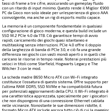
tassi di frame a tre cifre, assicurando un gameplay fluido
con un ritardo di input minimo. Questo rende il Miglior €900
PC da Gioco non solo ideale per un'esperienza di gioco AAA
coinvolgente, ma anche un rig di esports molto capace.​​​​‌ ‍ ​‍​‍‌‍ ‌ ​‍‌‍‍‌‌‍‌ ‌‍‍‌‌‍ ‍​‍​‍​ ‍‍​‍​‍‌ ​ ‌‍​‌‌‍ ‍‌‍‍‌‌ ‌​‌ ‍‌​‍ ‍‌‍‍‌‌‍ ​‍​‍​‍ ​​‍​‍‌‍‍​‌ ​‍‌‍‌‌‌‍‌‍​‍​‍​ ‍‍​‍​‍​‍ ‌‍​‌‌‍‌​‌‍ ‌‌‍‍‌‌‍ ‍​‍ ‌‍‍‌‌‍ ‍‌ ‌​‌‍‌‌‌‍ ‍‌ ‌​​‍ ‌‍‌‌‌‍‌​‌‍‍‌‌ ‌​​‍ ‌‍ ‌‌‍ ‌‍‌​‌‍‌‌​ ‌‌ ​​‌ ​‍‌‍‌‌‌ ​ ‌‍‌‌‌‍ ‍‌ ‌​‌‍​‌‌ ‌​‌‍‍‌‌‍ ‌‍ ‍​ ‍ ‌‍‍‌‌‍‌​​ ‌‌‍‌​​ ‍​​ ​​​ ‍​​ ​‌​ ‍​‌‍​ ​ ‌ ​‍ ‌​ ‌‌‌‍‌‍‌‍‌​​ ‍‌​‍ ‌​ ‌​​ ‌​​ ​‌​ ‍‌​‍ ‌‌‍​‍​ ‌‌​ ‌ ‌‍​ ​‍ ‌‌‍‌​‌‍‌​‌‍​‍‌‍​‌​ ‍‌‌‍‌‌‌‍‌‍‌‍‌‍‌‍​‌​ ​‌​ ‍‌​ ‌‍​ ‍ ‌ ‌​‌ ‍‌‌ ​​‌‍‌‌​ ‌‌‍​‍‌ ‌‌‌‍‍‌‌‍ ​‌‍‌​​ ‍ ‌ ​​‌‍​‌‌ ‌​‌‍‍​​ ‌‌‍‍‌​ ​‌​ ‍​‌‍ ‍‌‌ ‌‍ ​‌‍ ‌‍ ‍‌‍‌ ‌‌ ‌‍‌​‌‍‌‌‌ ​ ‌‍​ ​‍‌‌​ ‌‌‌​​‍‌‌ ‌‍‍ ‌‍‌‌‌ ‍‌​‍‌‌​ ​ ‌​‌​​‍‌‌​ ​ ‌​‌​​‍‌‌​ ​‍​ ​‍‌‍‍‌‌ ‌​​‍‌‌​ ​‍​ ​‍​‍‌‌​ ‌‌‌​‌​​‍ ‍‌ ‌‍‌‍​‌‌‍ ​‌ ‌‌‌‍‌‌​‍‌‌​ ‌‌‌​​‍‌‌ ‌‍‍ ‌‍‌‌‌ ‍‌​‍‌‌​ ​ ‌​‌​​‍‌‌​ ​ ‌​‌​​‍‌‌​ ​‍​ ​‍‌‍​‍​ ‌ ​ ‌​‌‍‌‌‌‍‌‍‌‍‌‌‌‍​‍​ ‌​‌‍‌‍‌‍​‍‌‍​‌‌‍‌‍​‍‌‌​ ​‍​ ​‍​‍‌‌​ ‌‌‌​‌​​‍ ‍‌‍​ ‌‍‍​‌‍‍‌‌‍ ​‌‍‌​‌ ​‍‌‍‌‌‌‍ ‍​‍‌‌​ ‌‌‌​​‍‌‌ ‌‍‍ ‌‍‌‌‌ ‍‌​‍‌‌​ ​ ‌​‌​​‍‌‌​ ​ ‌​‌​​‍‌‌​ ​‍​ ​‍​ ‌‍‌‍‌‍​ ‌​‌‍​ ‌‍‌‍‌‍​‌​ ‍‌​ ‌​​ ‌​​ ‌ ​ ‍​​ ‍‌​‍‌‌​ ​‍​ ​‍​‍‌‌​ ‌‌‌​‌​​‍ ‍‌ ‌​‌‍‌‌‌ ‍​‌ ‌​​ ‌‍​‍‌‍​‌‌ ​ ‌‍‌‌‌‌‌‌‌ ​‍‌‍ ​​ ‌​‍‌‌​ ​‍‌​‌‍‌‍​‌‌‍‌​‌‍ ‌‌‍‍‌‌‍ ‍​‍‌‍‌‍‍‌‌‍‌​​ ‌‌‍‌​​ ‍​​ ​​​ ‍​​ ​‌​ ‍​‌‍​ ​ ‌ ​‍ ‌​ ‌‌‌‍‌‍‌‍‌​​ ‍‌​‍ ‌​ ‌​​ ‌​​ ​‌​ ‍‌​‍ ‌‌‍​‍​ ‌‌​ ‌ ‌‍​ ​‍ ‌‌‍‌​‌‍‌​‌‍​‍‌‍​‌​ ‍‌‌‍‌‌‌‍‌‍‌‍‌‍‌‍​‌​ ​‌​ ‍‌​ ‌‍​‍‌‍‌ ‌​‌ ‍‌‌ ​​‌‍‌‌​ ‌‌‍​‍‌ ‌‌‌‍‍‌‌‍ ​‌‍‌​​‍‌‍‌ ​​‌‍​‌‌ ‌​‌‍‍​​ ‌‌‍‍‌​ ​‌​ ‍​‌‍ ‍‌‌ ‌‍ ​‌‍ ‌‍ ‍‌‍‌ ‌‌ ‌‍‌​‌‍‌‌‌ ​ ‌‍​ ​‍‌‌​ ‌‌‌​​‍‌‌ ‌‍‍ ‌‍‌‌‌ ‍‌​‍‌‌​ ​ ‌​‌​​‍‌‌​ ​ ‌​‌​​‍‌‌​ ​‍​ ​‍‌‍‍‌‌ ‌​​‍‌‌​ ​‍​ ​‍​‍‌‌​ ‌‌‌​‌​​‍ ‍‌ ‌‍‌‍​‌‌‍ ​‌ ‌‌‌‍‌‌​‍‌‌​ ‌‌‌​​‍‌‌ ‌‍‍ ‌‍‌‌‌ ‍‌​‍‌‌​ ​ ‌​‌​​‍‌‌​ ​ ‌​‌​​‍‌‌​ ​‍​ ​‍‌‍​‍​ ‌ ​ ‌​‌‍‌‌‌‍‌‍‌‍‌‌‌‍​‍​ ‌​‌‍‌‍‌‍​‍‌‍​‌‌‍‌‍​‍‌‌​ ​‍​ ​‍​‍‌‌​ ‌‌‌​‌​​‍ ‍‌‍​ ‌‍‍​‌‍‍‌‌‍ ​‌‍‌​‌ ​‍‌‍‌‌‌‍ ‍​‍‌‌​ ‌‌‌​​‍‌‌ ‌‍‍ ‌‍‌‌‌ ‍‌​‍‌‌​ ​ ‌​‌​​‍‌‌​ ​ ‌​‌​​‍‌‌​ ​‍​ ​‍​ ‌‍‌‍‌‍​ ‌​‌‍​ ‌‍‌‍‌‍​‌​ ‍‌​ ‌​​ ‌​​ ‌ ​ ‍​​ ‍‌​‍‌‌​ ​‍​ ​‍​‍‌‌​ ‌‌‌​‌​​‍ ‍‌ ‌​‌‍‌‌‌ ‍​‌ ‌​​‍‌‍‌ ​​‌‍‌‌‌ ​‍‌ ​ ‌ ​​‌‍‌‌‌‍​ ‌ ‌​‌‍‍‌‌ ‌‍‌‍‌‌​ ‌‌ ​​‌ ‌‌‌‍​‍‌‍ ​‌‍‍‌‌ ​ ‌‍‍​‌‍‌‌‌‍‌​​‍​‍‌ ‌
La memoria è un componente fondamentale in qualsiasi
configurazione di gioco moderna, e questa build include un
SSD M.2 PCIe 4.0 da 1TB. Ciò garantisce tempi di avvio
rapidi, caricamento dei giochi quasi istantaneo e
multitasking senza interruzioni. PCIe 4.0 offre il doppio
della larghezza di banda di PCIe 3.0, e ciò fa una grande
differenza nei giochi con vasti mondi aperti o in quelli che
caricano le risorse in tempo reale. Noterai prestazioni più
veloci in titoli come Starfield, Hogwarts Legacy e The
Witcher 3 con le mod.​​​​‌ ‍ ​‍​‍‌‍ ‌ ​‍‌‍‍‌‌‍‌ ‌‍‍‌‌‍ ‍​‍​‍​ ‍‍​‍​‍‌ ​ ‌‍​‌‌‍ ‍‌‍‍‌‌ ‌​‌ ‍‌​‍ ‍‌‍‍‌‌‍ ​‍​‍​‍ ​​‍​‍‌‍‍​‌ ​‍‌‍‌‌‌‍‌‍​‍​‍​ ‍‍​‍​‍​‍ ‌‍​‌‌‍‌​‌‍ ‌‌‍‍‌‌‍ ‍​‍ ‌‍‍‌‌‍ ‍‌ ‌​‌‍‌‌‌‍ ‍‌ ‌​​‍ ‌‍‌‌‌‍‌​‌‍‍‌‌ ‌​​‍ ‌‍ ‌‌‍ ‌‍‌​‌‍‌‌​ ‌‌ ​​‌ ​‍‌‍‌‌‌ ​ ‌‍‌‌‌‍ ‍‌ ‌​‌‍​‌‌ ‌​‌‍‍‌‌‍ ‌‍ ‍​ ‍ ‌‍‍‌‌‍‌​​ ‌‌‍‌​​ ‍​​ ​​​ ‍​​ ​‌​ ‍​‌‍​ ​ ‌ ​‍ ‌​ ‌‌‌‍‌‍‌‍‌​​ ‍‌​‍ ‌​ ‌​​ ‌​​ ​‌​ ‍‌​‍ ‌‌‍​‍​ ‌‌​ ‌ ‌‍​ ​‍ ‌‌‍‌​‌‍‌​‌‍​‍‌‍​‌​ ‍‌‌‍‌‌‌‍‌‍‌‍‌‍‌‍​‌​ ​‌​ ‍‌​ ‌‍​ ‍ ‌ ‌​‌ ‍‌‌ ​​‌‍‌‌​ ‌‌‍​‍‌ ‌‌‌‍‍‌‌‍ ​‌‍‌​​ ‍ ‌ ​​‌‍​‌‌ ‌​‌‍‍​​ ‌‌‍‍‌​ ​‌​ ‍​‌‍ ‍‌‌ ‌‍ ​‌‍ ‌‍ ‍‌‍‌ ‌‌ ‌‍‌​‌‍‌‌‌ ​ ‌‍​ ​‍‌‌​ ‌‌‌​​‍‌‌ ‌‍‍ ‌‍‌‌‌ ‍‌​‍‌‌​ ​ ‌​‌​​‍‌‌​ ​ ‌​‌​​‍‌‌​ ​‍​ ​‍‌‍‍‌‌ ‌​​‍‌‌​ ​‍​ ​‍​‍‌‌​ ‌‌‌​‌​​‍ ‍‌ ‌‍‌‍​‌‌‍ ​‌ ‌‌‌‍‌‌​‍‌‌​ ‌‌‌​​‍‌‌ ‌‍‍ ‌‍‌‌‌ ‍‌​‍‌‌​ ​ ‌​‌​​‍‌‌​ ​ ‌​‌​​‍‌‌​ ​‍​ ​‍‌‍​‍​ ​‌​ ‌‍​ ‌ ​ ​​​ ​ ‌‍‌​‌‍​ ​ ​‍‌‍​‍​ ​‍​ ‌ ​‍‌‌​ ​‍​ ​‍​‍‌‌​ ‌‌‌​‌​​‍ ‍‌‍​ ‌‍‍​‌‍‍‌‌‍ ​‌‍‌​‌ ​‍‌‍‌‌‌‍ ‍​‍‌‌​ ‌‌‌​​‍‌‌ ‌‍‍ ‌‍‌‌‌ ‍‌​‍‌‌​ ​ ‌​‌​​‍‌‌​ ​ ‌​‌​​‍‌‌​ ​‍​ ​‍​ ​‌​ ​​​ ​ ‌‍​‌​ ‌‍‌‍​‌‌‍​‌‌‍​‍​ ​‌​ ​​​ ​‌‌‍‌‌​‍‌‌​ ​‍​ ​‍​‍‌‌​ ‌‌‌​‌​​‍ ‍‌ ‌​‌‍‌‌‌ ‍​‌ ‌​​ ‌‍​‍‌‍​‌‌ ​ ‌‍‌‌‌‌‌‌‌ ​‍‌‍ ​​ ‌​‍‌‌​ ​‍‌​‌‍‌‍​‌‌‍‌​‌‍ ‌‌‍‍‌‌‍ ‍​‍‌‍‌‍‍‌‌‍‌​​ ‌‌‍‌​​ ‍​​ ​​​ ‍​​ ​‌​ ‍​‌‍​ ​ ‌ ​‍ ‌​ ‌‌‌‍‌‍‌‍‌​​ ‍‌​‍ ‌​ ‌​​ ‌​​ ​‌​ ‍‌​‍ ‌‌‍​‍​ ‌‌​ ‌ ‌‍​ ​‍ ‌‌‍‌​‌‍‌​‌‍​‍‌‍​‌​ ‍‌‌‍‌‌‌‍‌‍‌‍‌‍‌‍​‌​ ​‌​ ‍‌​ ‌‍​‍‌‍‌ ‌​‌ ‍‌‌ ​​‌‍‌‌​ ‌‌‍​‍‌ ‌‌‌‍‍‌‌‍ ​‌‍‌​​‍‌‍‌ ​​‌‍​‌‌ ‌​‌‍‍​​ ‌‌‍‍‌​ ​‌​ ‍​‌‍ ‍‌‌ ‌‍ ​‌‍ ‌‍ ‍‌‍‌ ‌‌ ‌‍‌​‌‍‌‌‌ ​ ‌‍​ ​‍‌‌​ ‌‌‌​​‍‌‌ ‌‍‍ ‌‍‌‌‌ ‍‌​‍‌‌​ ​ ‌​‌​​‍‌‌​ ​ ‌​‌​​‍‌‌​ ​‍​ ​‍‌‍‍‌‌ ‌​​‍‌‌​ ​‍​ ​‍​‍‌‌​ ‌‌‌​‌​​‍ ‍‌ ‌‍‌‍​‌‌‍ ​‌ ‌‌‌‍‌‌​‍‌‌​ ‌‌‌​​‍‌‌ ‌‍‍ ‌‍‌‌‌ ‍‌​‍‌‌​ ​ ‌​‌​​‍‌‌​ ​ ‌​‌​​‍‌‌​ ​‍​ ​‍‌‍​‍​ ​‌​ ‌‍​ ‌ ​ ​​​ ​ ‌‍‌​‌‍​ ​ ​‍‌‍​‍​ ​‍​ ‌ ​‍‌‌​ ​‍​ ​‍​‍‌‌​ ‌‌‌​‌​​‍ ‍‌‍​ ‌‍‍​‌‍‍‌‌‍ ​‌‍‌​‌ ​‍‌‍‌‌‌‍ ‍​‍‌‌​ ‌‌‌​​‍‌‌ ‌‍‍ ‌‍‌‌‌ ‍‌​‍‌‌​ ​ ‌​‌​​‍‌‌​ ​ ‌​‌​​‍‌‌​ ​‍​ ​‍​ ​‌​ ​​​ ​ ‌‍​‌​ ‌‍‌‍​‌‌‍​‌‌‍​‍​ ​‌​ ​​​ ​‌‌‍‌‌​‍‌‌​ ​‍​ ​‍​‍‌‌​ ‌‌‌​‌​​‍ ‍‌ ‌​‌‍‌‌‌ ‍​‌ ‌​​‍‌‍‌ ​​‌‍‌‌‌ ​‍‌ ​ ‌ ​​‌‍‌‌‌‍​ ‌ ‌​‌‍‍‌‌ ‌‍‌‍‌‌​ ‌‌ ​​‌ ‌‌‌‍​‍‌‍ ​‌‍‍‌‌ ​ ‌‍‍​‌‍‌‌‌‍‌​​‍​‍‌ ‌
La scheda madre B650 Micro ATX con Wi-Fi integrato
costituisce l'ossatura di questo sistema. Offre supporto per
l'ultima RAM DDR5, SSD NVMe e ha compatibilità futura
per potenziali aggiornamenti della CPU. Il Wi-Fi integrato è
una caratteristica apprezzata, specialmente per i giocatori
che non dispongono di una connessione Ethernet cablata
nelle vicinanze. Nonostante le sue dimensioni ridotte, il
formato Micro ATX include ancora tutto ciò di cui la maggior