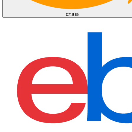
€219.98
find more on
cpus.gg