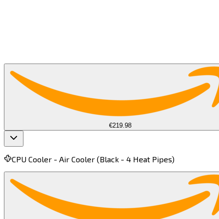
La CPU (Unità di Elaborazione Centrale) è la colonna
vertebrale delle prestazioni di gioco, gestendo la fisica del
gioco, l'intelligenza artificiale e i compiti di sistema. Una
CPU potente riduce al minimo i colli di bottiglia, garantendo
un FPS più alto, un gameplay più fluido e una migliore
esperienza di gioco su PC.​​​​‌ ‍ ​‍​‍‌‍ ‌ ​‍‌‍‍‌‌‍‌ ‌‍‍‌‌‍ ‍​‍​‍​ ‍‍​‍​‍‌ ​ ‌‍​‌‌‍ ‍‌‍‍‌‌ ‌​‌ ‍‌​‍ ‍‌‍‍‌‌‍ ​‍​‍​‍ ​​‍​‍‌‍‍​‌ ​‍‌‍‌‌‌‍‌‍​‍​‍​ ‍‍​‍​‍​‍ ‌‍​‌‌‍‌​‌‍ ‌‌‍‍‌‌‍ ‍​‍ ‌‍‍‌‌‍ ‍‌ ‌​‌‍‌‌‌‍ ‍‌ ‌​​‍ ‌‍‌‌‌‍‌​‌‍‍‌‌ ‌​​‍ ‌‍ ‌‌‍ ‌‍‌​‌‍‌‌​ ‌‌ ​​‌ ​‍‌‍‌‌‌ ​ ‌‍‌‌‌‍ ‍‌ ‌​‌‍​‌‌ ‌​‌‍‍‌‌‍ ‌‍ ‍​ ‍ ‌‍‍‌‌‍‌​​ ‌​ ‌‌​ ‍​‌‍‌​​ ​​​ ​‍​ ‌‍​ ​​​ ‍​​‍ ‌​ ​‍‌‍​‍​ ‌​​ ​‍​‍ ‌​ ‌​‌‍​‍‌‍​‍‌‍‌‌​‍ ‌​ ‍‌​ ‌​​ ‍​​ ​ ​‍ ‌‌‍‌‌​ ​​​ ‍‌​ ‌‍​ ​​​ ‍​‌‍‌​‌‍‌‍​ ‍​​ ​ ​ ‌‌​ ‌​​ ‍ ‌ ‌​‌ ‍‌‌ ​​‌‍‌‌​ ‌‌ ​​‌‍​‌‌ ​‍‌ ‌​‌​‌​‌‍‌‌‌ ​ ‌‍​ ‌ ​‍‌‍‍‌‌ ​​‌ ‌​‌‍‍‌‌‍ ‌‍ ‍​ ‍ ‌ ​​‌‍​‌‌ ‌​‌‍‍​​ ‌‌‍‌​‌‍‌‌‌ ​ ‌‍​ ‌ ​‍‌‍‍‌‌ ​​‌ ‌​‌‍‍‌‌‍ ‌‍ ‍​‍‌‌​ ‌‌‌​​‍‌‌ ‌‍‍ ‌‍‌‌‌ ‍‌​‍‌‌​ ​ ‌​‌​​‍‌‌​ ​ ‌​‌​​‍‌‌​ ​‍​ ​‍‌‍‍‌‌ ‌​​‍‌‌​ ​‍​ ​‍​‍‌‌​ ‌‌‌​‌​​‍ ‍‌ ‌‍‌‍​‌‌‍ ​‌ ‌‌‌‍‌‌​ ‌‍​‍‌‍​‌‌ ​ ‌‍‌‌‌‌‌‌‌ ​‍‌‍ ​​ ‌​‍‌‌​ ​‍‌​‌‍‌‍​‌‌‍‌​‌‍ ‌‌‍‍‌‌‍ ‍​‍‌‍‌‍‍‌‌‍‌​​ ‌​ ‌‌​ ‍​‌‍‌​​ ​​​ ​‍​ ‌‍​ ​​​ ‍​​‍ ‌​ ​‍‌‍​‍​ ‌​​ ​‍​‍ ‌​ ‌​‌‍​‍‌‍​‍‌‍‌‌​‍ ‌​ ‍‌​ ‌​​ ‍​​ ​ ​‍ ‌‌‍‌‌​ ​​​ ‍‌​ ‌‍​ ​​​ ‍​‌‍‌​‌‍‌‍​ ‍​​ ​ ​ ‌‌​ ‌​​‍‌‍‌ ‌​‌ ‍‌‌ ​​‌‍‌‌​ ‌‌ ​​‌‍​‌‌ ​‍‌ ‌​‌​‌​‌‍‌‌‌ ​ ‌‍​ ‌ ​‍‌‍‍‌‌ ​​‌ ‌​‌‍‍‌‌‍ ‌‍ ‍​‍‌‍‌ ​​‌‍​‌‌ ‌​‌‍‍​​ ‌‌‍‌​‌‍‌‌‌ ​ ‌‍​ ‌ ​‍‌‍‍‌‌ ​​‌ ‌​‌‍‍‌‌‍ ‌‍ ‍​‍‌‌​ ‌‌‌​​‍‌‌ ‌‍‍ ‌‍‌‌‌ ‍‌​‍‌‌​ ​ ‌​‌​​‍‌‌​ ​ ‌​‌​​‍‌‌​ ​‍​ ​‍‌‍‍‌‌ ‌​​‍‌‌​ ​‍​ ​‍​‍‌‌​ ‌‌‌​‌​​‍ ‍‌ ‌‍‌‍​‌‌‍ ​‌ ‌‌‌‍‌‌​‍‌‍‌ ​​‌‍‌‌‌ ​‍‌ ​ ‌ ​​‌‍‌‌‌‍​ ‌ ‌​‌‍‍‌‌ ‌‍‌‍‌‌​ ‌‌ ​​‌ ‌‌‌‍​‍‌‍ ​‌‍‍‌‌ ​ ‌‍‍​‌‍‌‌‌‍‌​​‍​‍‌ ‌
Other Retailers
€219.98
CPU Cooler -
Air Cooler (Black - 4 Heat Pipes)​​​​‌ ‍ ​‍​‍‌‍ ‌ ​‍‌‍‍‌‌‍‌ ‌‍‍‌‌‍ ‍​‍​‍​ ‍‍​‍​‍‌ ​ ‌‍​‌‌‍ ‍‌‍‍‌‌ ‌​‌ ‍‌​‍ ‍‌‍‍‌‌‍ ​‍​‍​‍ ​​‍​‍‌‍‍​‌ ​‍‌‍‌‌‌‍‌‍​‍​‍​ ‍‍​‍​‍​‍ ‌‍​‌‌‍‌​‌‍ ‌‌‍‍‌‌‍ ‍​‍ ‌‍‍‌‌‍ ‍‌ ‌​‌‍‌‌‌‍ ‍‌ ‌​​‍ ‌‍‌‌‌‍‌​‌‍‍‌‌ ‌​​‍ ‌‍ ‌‌‍ ‌‍‌​‌‍‌‌​ ‌‌ ​​‌ ​‍‌‍‌‌‌ ​ ‌‍‌‌‌‍ ‍‌ ‌​‌‍​‌‌ ‌​‌‍‍‌‌‍ ‌‍ ‍​ ‍ ‌‍‍‌‌‍‌​​ ‌‌‍​‌​ ‍​​ ‍‌​ ‌‌​ ​‌​ ‌ ​ ‌‍‌‍​‌​‍ ‌‌‍‌‌​ ‌‌​ ‍‌​ ​‍​‍ ‌​ ‌​‌‍‌‌​ ​‍​ ​‌​‍ ‌​ ‍‌​ ​ ​ ‌‍​ ​ ​‍ ‌​ ‌ ​ ​‍‌‍‌‌​ ​‌​ ‌‍‌‍​‍‌‍‌​​ ‍‌‌‍​‍​ ​‌​ ‍​​ ‌‍​ ‍ ‌ ‌​‌ ‍‌‌ ​​‌‍‌‌​ ‌‌‍​ ‌ ​​‌ ‌‌‌‍​ ‌‍ ‌‍ ‌‍ ​‌‍‌‌‌ ​‍​ ‍ ‌ ​​‌‍​‌‌ ‌​‌‍‍​​ ‌‌‍ ‍‌‍​‌‌‍ ‌‌‍‌‌​ ‌‍​‍‌‍​‌‌ ​ ‌‍‌‌‌‌‌‌‌ ​‍‌‍ ​​ ‌​‍‌‌​ ​‍‌​‌‍‌‍​‌‌‍‌​‌‍ ‌‌‍‍‌‌‍ ‍​‍‌‍‌‍‍‌‌‍‌​​ ‌‌‍​‌​ ‍​​ ‍‌​ ‌‌​ ​‌​ ‌ ​ ‌‍‌‍​‌​‍ ‌‌‍‌‌​ ‌‌​ ‍‌​ ​‍​‍ ‌​ ‌​‌‍‌‌​ ​‍​ ​‌​‍ ‌​ ‍‌​ ​ ​ ‌‍​ ​ ​‍ ‌​ ‌ ​ ​‍‌‍‌‌​ ​‌​ ‌‍‌‍​‍‌‍‌​​ ‍‌‌‍​‍​ ​‌​ ‍​​ ‌‍​‍‌‍‌ ‌​‌ ‍‌‌ ​​‌‍‌‌​ ‌‌‍​ ‌ ​​‌ ‌‌‌‍​ ‌‍ ‌‍ ‌‍ ​‌‍‌‌‌ ​‍​‍‌‍‌ ​​‌‍​‌‌ ‌​‌‍‍​​ ‌‌‍ ‍‌‍​‌‌‍ ‌‌‍‌‌​‍‌‍‌ ​​‌‍‌‌‌ ​‍‌ ​ ‌ ​​‌‍‌‌‌‍​ ‌ ‌​‌‍‍‌‌ ‌‍‌‍‌‌​ ‌‌ ​​‌ ‌‌‌‍​‍‌‍ ​‌‍‍‌‌ ​ ‌‍‍​‌‍‌‌‌‍‌​​‍​‍‌ ‌