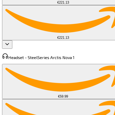
€221.13
€221.13
Headset -
SteelSeries Arctis Nova 1​​​​‌ ‍ ​‍​‍‌‍ ‌ ​‍‌‍‍‌‌‍‌ ‌‍‍‌‌‍ ‍​‍​‍​ ‍‍​‍​‍‌ ​ ‌‍​‌‌‍ ‍‌‍‍‌‌ ‌​‌ ‍‌​‍ ‍‌‍‍‌‌‍ ​‍​‍​‍ ​​‍​‍‌‍‍​‌ ​‍‌‍‌‌‌‍‌‍​‍​‍​ ‍‍​‍​‍​‍ ‌‍​‌‌‍‌​‌‍ ‌‌‍‍‌‌‍ ‍​‍ ‌‍‍‌‌‍ ‍‌ ‌​‌‍‌‌‌‍ ‍‌ ‌​​‍ ‌‍‌‌‌‍‌​‌‍‍‌‌ ‌​​‍ ‌‍ ‌‌‍ ‌‍‌​‌‍‌‌​ ‌‌ ​​‌ ​‍‌‍‌‌‌ ​ ‌‍‌‌‌‍ ‍‌ ‌​‌‍​‌‌ ‌​‌‍‍‌‌‍ ‌‍ ‍​ ‍ ‌‍‍‌‌‍‌​​ ‌‌‍​‌​ ​‌​ ‌​​ ​‍​ ‍​​ ​‍​ ‌​​ ‍‌​‍ ‌‌‍​‌​ ‌ ‌‍​‌‌‍​‌​‍ ‌​ ‌​‌‍​‌​ ‌​‌‍​‌​‍ ‌‌‍​‍​ ‍‌​ ‌‌​ ​‌​‍ ‌​ ​‍​ ​‌​ ‌​‌‍​‌​ ​‌‌‍‌‌‌‍‌‌​ ​ ‌‍​‍​ ​‌‌‍​‌​ ‌ ​ ‍ ‌ ‌​‌ ‍‌‌ ​​‌‍‌‌​ ‌‌‍ ‌ ‌​‌‍‍​‌‍‌‌‌ ​‍​ ‍ ‌ ​​‌‍​‌‌ ‌​‌‍‍​​ ‌‌‍ ‍‌‍​‌‌‍ ‌‌‍‌‌​ ‌‍​‍‌‍​‌‌ ​ ‌‍‌‌‌‌‌‌‌ ​‍‌‍ ​​ ‌​‍‌‌​ ​‍‌​‌‍‌‍​‌‌‍‌​‌‍ ‌‌‍‍‌‌‍ ‍​‍‌‍‌‍‍‌‌‍‌​​ ‌‌‍​‌​ ​‌​ ‌​​ ​‍​ ‍​​ ​‍​ ‌​​ ‍‌​‍ ‌‌‍​‌​ ‌ ‌‍​‌‌‍​‌​‍ ‌​ ‌​‌‍​‌​ ‌​‌‍​‌​‍ ‌‌‍​‍​ ‍‌​ ‌‌​ ​‌​‍ ‌​ ​‍​ ​‌​ ‌​‌‍​‌​ ​‌‌‍‌‌‌‍‌‌​ ​ ‌‍​‍​ ​‌‌‍​‌​ ‌ ​‍‌‍‌ ‌​‌ ‍‌‌ ​​‌‍‌‌​ ‌‌‍ ‌ ‌​‌‍‍​‌‍‌‌‌ ​‍​‍‌‍‌ ​​‌‍​‌‌ ‌​‌‍‍​​ ‌‌‍ ‍‌‍​‌‌‍ ‌‌‍‌‌​‍‌‍‌ ​​‌‍‌‌‌ ​‍‌ ​ ‌ ​​‌‍‌‌‌‍​ ‌ ‌​‌‍‍‌‌ ‌‍‌‍‌‌​ ‌‌ ​​‌ ‌‌‌‍​‍‌‍ ​‌‍‍‌‌ ​ ‌‍‍​‌‍‌‌‌‍‌​​‍​‍‌ ‌
€59.99