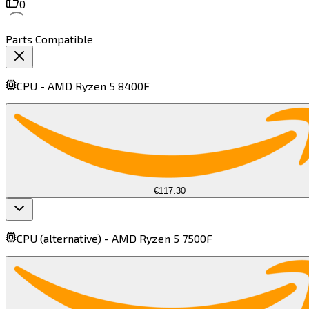
0
Parts Compatible
CPU -
AMD Ryzen 5 8400F​​​​‌ ‍ ​‍​‍‌‍ ‌ ​‍‌‍‍‌‌‍‌ ‌‍‍‌‌‍ ‍​‍​‍​ ‍‍​‍​‍‌ ​ ‌‍​‌‌‍ ‍‌‍‍‌‌ ‌​‌ ‍‌​‍ ‍‌‍‍‌‌‍ ​‍​‍​‍ ​​‍​‍‌‍‍​‌ ​‍‌‍‌‌‌‍‌‍​‍​‍​ ‍‍​‍​‍​‍ ‌‍​‌‌‍‌​‌‍ ‌‌‍‍‌‌‍ ‍​‍ ‌‍‍‌‌‍ ‍‌ ‌​‌‍‌‌‌‍ ‍‌ ‌​​‍ ‌‍‌‌‌‍‌​‌‍‍‌‌ ‌​​‍ ‌‍ ‌‌‍ ‌‍‌​‌‍‌‌​ ‌‌ ​​‌ ​‍‌‍‌‌‌ ​ ‌‍‌‌‌‍ ‍‌ ‌​‌‍​‌‌ ‌​‌‍‍‌‌‍ ‌‍ ‍​ ‍ ‌‍‍‌‌‍‌​​ ‌​ ‍‌‌‍​‌​ ‌‌​ ​‌‌‍​‍‌‍‌‌​ ‌ ​ ​​​‍ ‌​ ​ ​ ‌​‌‍​‌​ ​​​‍ ‌​ ‌​‌‍‌​‌‍‌‍​ ​ ​‍ ‌​ ‍‌‌‍​ ​ ​‌‌‍​ ​‍ ‌​ ‌‍​ ‍​‌‍​ ‌‍​ ​ ​ ‌‍​‌​ ‍​​ ​​​ ​‌‌‍‌​​ ‌ ​ ‌‍​ ‍ ‌ ‌​‌ ‍‌‌ ​​‌‍‌‌​ ‌‌‍​ ‌ ​​‌ ‌‌​ ‍ ‌ ​​‌‍​‌‌ ‌​‌‍‍​​ ‌‌‍ ‍‌‍​‌‌‍ ‌‌‍‌‌​ ‌‍​‍‌‍​‌‌ ​ ‌‍‌‌‌‌‌‌‌ ​‍‌‍ ​​ ‌​‍‌‌​ ​‍‌​‌‍‌‍​‌‌‍‌​‌‍ ‌‌‍‍‌‌‍ ‍​‍‌‍‌‍‍‌‌‍‌​​ ‌​ ‍‌‌‍​‌​ ‌‌​ ​‌‌‍​‍‌‍‌‌​ ‌ ​ ​​​‍ ‌​ ​ ​ ‌​‌‍​‌​ ​​​‍ ‌​ ‌​‌‍‌​‌‍‌‍​ ​ ​‍ ‌​ ‍‌‌‍​ ​ ​‌‌‍​ ​‍ ‌​ ‌‍​ ‍​‌‍​ ‌‍​ ​ ​ ‌‍​‌​ ‍​​ ​​​ ​‌‌‍‌​​ ‌ ​ ‌‍​‍‌‍‌ ‌​‌ ‍‌‌ ​​‌‍‌‌​ ‌‌‍​ ‌ ​​‌ ‌‌​‍‌‍‌ ​​‌‍​‌‌ ‌​‌‍‍​​ ‌‌‍ ‍‌‍​‌‌‍ ‌‌‍‌‌​‍‌‍‌ ​​‌‍‌‌‌ ​‍‌ ​ ‌ ​​‌‍‌‌‌‍​ ‌ ‌​‌‍‍‌‌ ‌‍‌‍‌‌​ ‌‌ ​​‌ ‌‌‌‍​‍‌‍ ​‌‍‍‌‌ ​ ‌‍‍​‌‍‌‌‌‍‌​​‍​‍‌ ‌
€117.30
CPU (alternative) -
AMD Ryzen 5 7500F​​​​‌ ‍ ​‍​‍‌‍ ‌ ​‍‌‍‍‌‌‍‌ ‌‍‍‌‌‍ ‍​‍​‍​ ‍‍​‍​‍‌ ​ ‌‍​‌‌‍ ‍‌‍‍‌‌ ‌​‌ ‍‌​‍ ‍‌‍‍‌‌‍ ​‍​‍​‍ ​​‍​‍‌‍‍​‌ ​‍‌‍‌‌‌‍‌‍​‍​‍​ ‍‍​‍​‍​‍ ‌‍​‌‌‍‌​‌‍ ‌‌‍‍‌‌‍ ‍​‍ ‌‍‍‌‌‍ ‍‌ ‌​‌‍‌‌‌‍ ‍‌ ‌​​‍ ‌‍‌‌‌‍‌​‌‍‍‌‌ ‌​​‍ ‌‍ ‌‌‍ ‌‍‌​‌‍‌‌​ ‌‌ ​​‌ ​‍‌‍‌‌‌ ​ ‌‍‌‌‌‍ ‍‌ ‌​‌‍​‌‌ ‌​‌‍‍‌‌‍ ‌‍ ‍​ ‍ ‌‍‍‌‌‍‌​​ ‌​ ‌​​ ‌​‌‍​ ​ ‍​​ ​​​ ‌‌​ ‌ ​ ​​​‍ ‌​ ‌‌‌‍‌‌​ ‍‌​ ‌‌​‍ ‌​ ‌​‌‍‌​​ ​​​ ‌​​‍ ‌‌‍​‌​ ​​‌‍‌​​ ‍‌​‍ ‌‌‍​‍‌‍‌‍​ ​‌​ ​ ‌‍​‍​ ‌‍‌‍‌​​ ‌​‌‍​‍​ ‌‌​ ​‌‌‍​‍​ ‍ ‌ ‌​‌ ‍‌‌ ​​‌‍‌‌​ ‌‌‍​ ‌ ​​‌ ‌‌​ ‍ ‌ ​​‌‍​‌‌ ‌​‌‍‍​​ ‌‌‍ ‍‌‍​‌‌‍ ‌‌‍‌‌​ ‌‍​‍‌‍​‌‌ ​ ‌‍‌‌‌‌‌‌‌ ​‍‌‍ ​​ ‌​‍‌‌​ ​‍‌​‌‍‌‍​‌‌‍‌​‌‍ ‌‌‍‍‌‌‍ ‍​‍‌‍‌‍‍‌‌‍‌​​ ‌​ ‌​​ ‌​‌‍​ ​ ‍​​ ​​​ ‌‌​ ‌ ​ ​​​‍ ‌​ ‌‌‌‍‌‌​ ‍‌​ ‌‌​‍ ‌​ ‌​‌‍‌​​ ​​​ ‌​​‍ ‌‌‍​‌​ ​​‌‍‌​​ ‍‌​‍ ‌‌‍​‍‌‍‌‍​ ​‌​ ​ ‌‍​‍​ ‌‍‌‍‌​​ ‌​‌‍​‍​ ‌‌​ ​‌‌‍​‍​‍‌‍‌ ‌​‌ ‍‌‌ ​​‌‍‌‌​ ‌‌‍​ ‌ ​​‌ ‌‌​‍‌‍‌ ​​‌‍​‌‌ ‌​‌‍‍​​ ‌‌‍ ‍‌‍​‌‌‍ ‌‌‍‌‌​‍‌‍‌ ​​‌‍‌‌‌ ​‍‌ ​ ‌ ​​‌‍‌‌‌‍​ ‌ ‌​‌‍‍‌‌ ‌‍‌‍‌‌​ ‌‌ ​​‌ ‌‌‌‍​‍‌‍ ​‌‍‍‌‌ ​ ‌‍‍​‌‍‌‌‌‍‌​​‍​‍‌ ‌