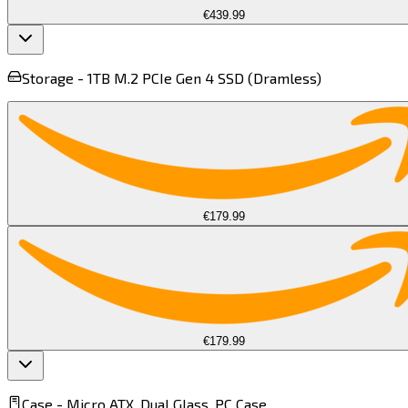
€439.99
Storage -
1TB M.2 PCIe Gen 4 SSD (Dramless)​​​​‌ ‍ ​‍​‍‌‍ ‌ ​‍‌‍‍‌‌‍‌ ‌‍‍‌‌‍ ‍​‍​‍​ ‍‍​‍​‍‌ ​ ‌‍​‌‌‍ ‍‌‍‍‌‌ ‌​‌ ‍‌​‍ ‍‌‍‍‌‌‍ ​‍​‍​‍ ​​‍​‍‌‍‍​‌ ​‍‌‍‌‌‌‍‌‍​‍​‍​ ‍‍​‍​‍​‍ ‌‍​‌‌‍‌​‌‍ ‌‌‍‍‌‌‍ ‍​‍ ‌‍‍‌‌‍ ‍‌ ‌​‌‍‌‌‌‍ ‍‌ ‌​​‍ ‌‍‌‌‌‍‌​‌‍‍‌‌ ‌​​‍ ‌‍ ‌‌‍ ‌‍‌​‌‍‌‌​ ‌‌ ​​‌ ​‍‌‍‌‌‌ ​ ‌‍‌‌‌‍ ‍‌ ‌​‌‍​‌‌ ‌​‌‍‍‌‌‍ ‌‍ ‍​ ‍ ‌‍‍‌‌‍‌​​ ‌​ ‌‍‌‍​‌‌‍‌‌​ ‌ ‌‍‌‍​ ‌ ‌‍​‍​ ​ ​‍ ‌​ ‌‌​ ‍​‌‍‌​‌‍​ ​‍ ‌​ ‌​​ ‌‌​ ​ ​ ​‍​‍ ‌‌‍​‍‌‍‌‌‌‍‌​​ ​ ​‍ ‌​ ‍​​ ​‌‌‍​ ‌‍​‌‌‍​‍​ ​‌​ ‍‌​ ​ ​ ​‍‌‍‌​​ ‌​​ ​‌​ ‍ ‌ ‌​‌ ‍‌‌ ​​‌‍‌‌​ ‌‌ ​ ‌ ‌​‌‍ ‌ ​‍‌‍​‌‌‍‌ ‌‍‌‌​ ‍ ‌ ​​‌‍​‌‌ ‌​‌‍‍​​ ‌‌‍ ‍‌‍​‌‌‍ ‌‌‍‌‌​ ‌‍​‍‌‍​‌‌ ​ ‌‍‌‌‌‌‌‌‌ ​‍‌‍ ​​ ‌​‍‌‌​ ​‍‌​‌‍‌‍​‌‌‍‌​‌‍ ‌‌‍‍‌‌‍ ‍​‍‌‍‌‍‍‌‌‍‌​​ ‌​ ‌‍‌‍​‌‌‍‌‌​ ‌ ‌‍‌‍​ ‌ ‌‍​‍​ ​ ​‍ ‌​ ‌‌​ ‍​‌‍‌​‌‍​ ​‍ ‌​ ‌​​ ‌‌​ ​ ​ ​‍​‍ ‌‌‍​‍‌‍‌‌‌‍‌​​ ​ ​‍ ‌​ ‍​​ ​‌‌‍​ ‌‍​‌‌‍​‍​ ​‌​ ‍‌​ ​ ​ ​‍‌‍‌​​ ‌​​ ​‌​‍‌‍‌ ‌​‌ ‍‌‌ ​​‌‍‌‌​ ‌‌ ​ ‌ ‌​‌‍ ‌ ​‍‌‍​‌‌‍‌ ‌‍‌‌​‍‌‍‌ ​​‌‍​‌‌ ‌​‌‍‍​​ ‌‌‍ ‍‌‍​‌‌‍ ‌‌‍‌‌​‍‌‍‌ ​​‌‍‌‌‌ ​‍‌ ​ ‌ ​​‌‍‌‌‌‍​ ‌ ‌​‌‍‍‌‌ ‌‍‌‍‌‌​ ‌‌ ​​‌ ‌‌‌‍​‍‌‍ ​‌‍‍‌‌ ​ ‌‍‍​‌‍‌‌‌‍‌​​‍​‍‌ ‌
€179.99
€179.99
Case -
Micro ATX, Dual Glass, PC Case​​​​‌ ‍ ​‍​‍‌‍ ‌ ​‍‌‍‍‌‌‍‌ ‌‍‍‌‌‍ ‍​‍​‍​ ‍‍​‍​‍‌ ​ ‌‍​‌‌‍ ‍‌‍‍‌‌ ‌​‌ ‍‌​‍ ‍‌‍‍‌‌‍ ​‍​‍​‍ ​​‍​‍‌‍‍​‌ ​‍‌‍‌‌‌‍‌‍​‍​‍​ ‍‍​‍​‍​‍ ‌‍​‌‌‍‌​‌‍ ‌‌‍‍‌‌‍ ‍​‍ ‌‍‍‌‌‍ ‍‌ ‌​‌‍‌‌‌‍ ‍‌ ‌​​‍ ‌‍‌‌‌‍‌​‌‍‍‌‌ ‌​​‍ ‌‍ ‌‌‍ ‌‍‌​‌‍‌‌​ ‌‌ ​​‌ ​‍‌‍‌‌‌ ​ ‌‍‌‌‌‍ ‍‌ ‌​‌‍​‌‌ ‌​‌‍‍‌‌‍ ‌‍ ‍​ ‍ ‌‍‍‌‌‍‌​​ ‌​ ‌​​ ‌‍​ ‌‍‌‍​ ​ ​‌​ ​​‌‍​ ‌‍‌​​‍ ‌​ ‌​​ ‌ ​ ‌ ​ ‌ ​‍ ‌​ ‌​‌‍‌‍​ ‍‌​ ​ ​‍ ‌‌‍​‍‌‍‌‍​ ‌​‌‍​‍​‍ ‌‌‍​‌​ ‌​​ ‍​‌‍​ ​ ​ ‌‍​ ​ ‍‌​ ​​​ ‌‍​ ‌‌​ ​‌​ ‌ ​ ‍ ‌ ‌​‌ ‍‌‌ ​​‌‍‌‌​ ‌‌ ​​‌‍​ ‌‍​ ‌‍​‌‌ ​ ‌‍‌‌​ ‍ ‌ ​​‌‍​‌‌ ‌​‌‍‍​​ ‌‌‍ ‍‌‍​‌‌‍ ‌‌‍‌‌​ ‌‍​‍‌‍​‌‌ ​ ‌‍‌‌‌‌‌‌‌ ​‍‌‍ ​​ ‌​‍‌‌​ ​‍‌​‌‍‌‍​‌‌‍‌​‌‍ ‌‌‍‍‌‌‍ ‍​‍‌‍‌‍‍‌‌‍‌​​ ‌​ ‌​​ ‌‍​ ‌‍‌‍​ ​ ​‌​ ​​‌‍​ ‌‍‌​​‍ ‌​ ‌​​ ‌ ​ ‌ ​ ‌ ​‍ ‌​ ‌​‌‍‌‍​ ‍‌​ ​ ​‍ ‌‌‍​‍‌‍‌‍​ ‌​‌‍​‍​‍ ‌‌‍​‌​ ‌​​ ‍​‌‍​ ​ ​ ‌‍​ ​ ‍‌​ ​​​ ‌‍​ ‌‌​ ​‌​ ‌ ​‍‌‍‌ ‌​‌ ‍‌‌ ​​‌‍‌‌​ ‌‌ ​​‌‍​ ‌‍​ ‌‍​‌‌ ​ ‌‍‌‌​‍‌‍‌ ​​‌‍​‌‌ ‌​‌‍‍​​ ‌‌‍ ‍‌‍​‌‌‍ ‌‌‍‌‌​‍‌‍‌ ​​‌‍‌‌‌ ​‍‌ ​ ‌ ​​‌‍‌‌‌‍​ ‌ ‌​‌‍‍‌‌ ‌‍‌‍‌‌​ ‌‌ ​​‌ ‌‌‌‍​‍‌‍ ​‌‍‍‌‌ ​ ‌‍‍​‌‍‌‌‌‍‌​​‍​‍‌ ‌