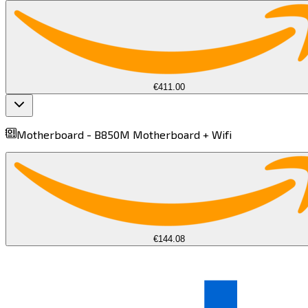
€411.00
Motherboard -
B850M Motherboard + Wifi​​​​‌ ‍ ​‍​‍‌‍ ‌ ​‍‌‍‍‌‌‍‌ ‌‍‍‌‌‍ ‍​‍​‍​ ‍‍​‍​‍‌ ​ ‌‍​‌‌‍ ‍‌‍‍‌‌ ‌​‌ ‍‌​‍ ‍‌‍‍‌‌‍ ​‍​‍​‍ ​​‍​‍‌‍‍​‌ ​‍‌‍‌‌‌‍‌‍​‍​‍​ ‍‍​‍​‍​‍ ‌‍​‌‌‍‌​‌‍ ‌‌‍‍‌‌‍ ‍​‍ ‌‍‍‌‌‍ ‍‌ ‌​‌‍‌‌‌‍ ‍‌ ‌​​‍ ‌‍‌‌‌‍‌​‌‍‍‌‌ ‌​​‍ ‌‍ ‌‌‍ ‌‍‌​‌‍‌‌​ ‌‌ ​​‌ ​‍‌‍‌‌‌ ​ ‌‍‌‌‌‍ ‍‌ ‌​‌‍​‌‌ ‌​‌‍‍‌‌‍ ‌‍ ‍​ ‍ ‌‍‍‌‌‍‌​​ ‌​ ‌‍​ ​‌​ ‌‍​ ‌‍​ ​ ‌‍‌‍​ ‍‌‌‍‌‌​‍ ‌‌‍​‍​ ​‍‌‍‌‍​ ‌​​‍ ‌​ ‌​​ ​ ​ ​​​ ​ ​‍ ‌​ ‍​‌‍​ ​ ‌​​ ​​​‍ ‌​ ‌‌‌‍‌‌​ ​‌‌‍‌‌‌‍‌​​ ‍‌‌‍​‌‌‍‌‌‌‍​ ​ ‌‌​ ‍​​ ​‍​ ‍ ‌ ‌​‌ ‍‌‌ ​​‌‍‌‌​ ‌‌‍ ‌‌‍ ‌ ‌​‌‍‍​‌‍‌‌‌ ​‍‌‍​‍‌‍ ‌‍​‌‌ ​‍‌‍‌​​ ‍ ‌ ​​‌‍​‌‌ ‌​‌‍‍​​ ‌‌‍ ‍‌‍​‌‌‍ ‌‌‍‌‌​ ‌‍​‍‌‍​‌‌ ​ ‌‍‌‌‌‌‌‌‌ ​‍‌‍ ​​ ‌​‍‌‌​ ​‍‌​‌‍‌‍​‌‌‍‌​‌‍ ‌‌‍‍‌‌‍ ‍​‍‌‍‌‍‍‌‌‍‌​​ ‌​ ‌‍​ ​‌​ ‌‍​ ‌‍​ ​ ‌‍‌‍​ ‍‌‌‍‌‌​‍ ‌‌‍​‍​ ​‍‌‍‌‍​ ‌​​‍ ‌​ ‌​​ ​ ​ ​​​ ​ ​‍ ‌​ ‍​‌‍​ ​ ‌​​ ​​​‍ ‌​ ‌‌‌‍‌‌​ ​‌‌‍‌‌‌‍‌​​ ‍‌‌‍​‌‌‍‌‌‌‍​ ​ ‌‌​ ‍​​ ​‍​‍‌‍‌ ‌​‌ ‍‌‌ ​​‌‍‌‌​ ‌‌‍ ‌‌‍ ‌ ‌​‌‍‍​‌‍‌‌‌ ​‍‌‍​‍‌‍ ‌‍​‌‌ ​‍‌‍‌​​‍‌‍‌ ​​‌‍​‌‌ ‌​‌‍‍​​ ‌‌‍ ‍‌‍​‌‌‍ ‌‌‍‌‌​‍‌‍‌ ​​‌‍‌‌‌ ​‍‌ ​ ‌ ​​‌‍‌‌‌‍​ ‌ ‌​‌‍‍‌‌ ‌‍‌‍‌‌​ ‌‌ ​​‌ ‌‌‌‍​‍‌‍ ​‌‍‍‌‌ ​ ‌‍‍​‌‍‌‌‌‍‌​​‍​‍‌ ‌
€144.08