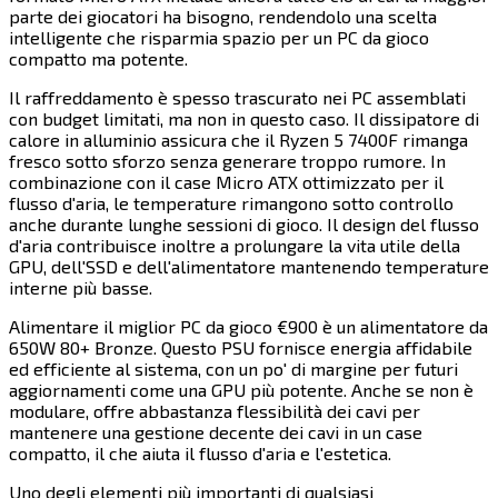
parte dei giocatori ha bisogno, rendendolo una scelta
intelligente che risparmia spazio per un PC da gioco
compatto ma potente.​​​​‌ ‍ ​‍​‍‌‍ ‌ ​‍‌‍‍‌‌‍‌ ‌‍‍‌‌‍ ‍​‍​‍​ ‍‍​‍​‍‌ ​ ‌‍​‌‌‍ ‍‌‍‍‌‌ ‌​‌ ‍‌​‍ ‍‌‍‍‌‌‍ ​‍​‍​‍ ​​‍​‍‌‍‍​‌ ​‍‌‍‌‌‌‍‌‍​‍​‍​ ‍‍​‍​‍​‍ ‌‍​‌‌‍‌​‌‍ ‌‌‍‍‌‌‍ ‍​‍ ‌‍‍‌‌‍ ‍‌ ‌​‌‍‌‌‌‍ ‍‌ ‌​​‍ ‌‍‌‌‌‍‌​‌‍‍‌‌ ‌​​‍ ‌‍ ‌‌‍ ‌‍‌​‌‍‌‌​ ‌‌ ​​‌ ​‍‌‍‌‌‌ ​ ‌‍‌‌‌‍ ‍‌ ‌​‌‍​‌‌ ‌​‌‍‍‌‌‍ ‌‍ ‍​ ‍ ‌‍‍‌‌‍‌​​ ‌‌‍‌​​ ‍​​ ​​​ ‍​​ ​‌​ ‍​‌‍​ ​ ‌ ​‍ ‌​ ‌‌‌‍‌‍‌‍‌​​ ‍‌​‍ ‌​ ‌​​ ‌​​ ​‌​ ‍‌​‍ ‌‌‍​‍​ ‌‌​ ‌ ‌‍​ ​‍ ‌‌‍‌​‌‍‌​‌‍​‍‌‍​‌​ ‍‌‌‍‌‌‌‍‌‍‌‍‌‍‌‍​‌​ ​‌​ ‍‌​ ‌‍​ ‍ ‌ ‌​‌ ‍‌‌ ​​‌‍‌‌​ ‌‌‍​‍‌ ‌‌‌‍‍‌‌‍ ​‌‍‌​​ ‍ ‌ ​​‌‍​‌‌ ‌​‌‍‍​​ ‌‌‍‍‌​ ​‌​ ‍​‌‍ ‍‌‌ ‌‍ ​‌‍ ‌‍ ‍‌‍‌ ‌‌ ‌‍‌​‌‍‌‌‌ ​ ‌‍​ ​‍‌‌​ ‌‌‌​​‍‌‌ ‌‍‍ ‌‍‌‌‌ ‍‌​‍‌‌​ ​ ‌​‌​​‍‌‌​ ​ ‌​‌​​‍‌‌​ ​‍​ ​‍‌‍‍‌‌ ‌​​‍‌‌​ ​‍​ ​‍​‍‌‌​ ‌‌‌​‌​​‍ ‍‌ ‌‍‌‍​‌‌‍ ​‌ ‌‌‌‍‌‌​‍‌‌​ ‌‌‌​​‍‌‌ ‌‍‍ ‌‍‌‌‌ ‍‌​‍‌‌​ ​ ‌​‌​​‍‌‌​ ​ ‌​‌​​‍‌‌​ ​‍​ ​‍​ ‍‌​ ‌​​ ‌‍​ ​​‌‍​‌​ ‍​‌‍​‍‌‍​‌‌‍​‌​ ‌‌‌‍​ ​ ‌ ​‍‌‌​ ​‍​ ​‍​‍‌‌​ ‌‌‌​‌​​‍ ‍‌‍​ ‌‍‍​‌‍‍‌‌‍ ​‌‍‌​‌ ​‍‌‍‌‌‌‍ ‍​‍‌‌​ ‌‌‌​​‍‌‌ ‌‍‍ ‌‍‌‌‌ ‍‌​‍‌‌​ ​ ‌​‌​​‍‌‌​ ​ ‌​‌​​‍‌‌​ ​‍​ ​‍‌‍​‍‌‍‌‍​ ​‍‌‍​‌​ ‌ ‌‍​‍​ ‍​​ ‍​‌‍​ ‌‍​ ​ ‍​‌‍​‍​‍‌‌​ ​‍​ ​‍​‍‌‌​ ‌‌‌​‌​​‍ ‍‌ ‌​‌‍‌‌‌ ‍​‌ ‌​​ ‌‍​‍‌‍​‌‌ ​ ‌‍‌‌‌‌‌‌‌ ​‍‌‍ ​​ ‌​‍‌‌​ ​‍‌​‌‍‌‍​‌‌‍‌​‌‍ ‌‌‍‍‌‌‍ ‍​‍‌‍‌‍‍‌‌‍‌​​ ‌‌‍‌​​ ‍​​ ​​​ ‍​​ ​‌​ ‍​‌‍​ ​ ‌ ​‍ ‌​ ‌‌‌‍‌‍‌‍‌​​ ‍‌​‍ ‌​ ‌​​ ‌​​ ​‌​ ‍‌​‍ ‌‌‍​‍​ ‌‌​ ‌ ‌‍​ ​‍ ‌‌‍‌​‌‍‌​‌‍​‍‌‍​‌​ ‍‌‌‍‌‌‌‍‌‍‌‍‌‍‌‍​‌​ ​‌​ ‍‌​ ‌‍​‍‌‍‌ ‌​‌ ‍‌‌ ​​‌‍‌‌​ ‌‌‍​‍‌ ‌‌‌‍‍‌‌‍ ​‌‍‌​​‍‌‍‌ ​​‌‍​‌‌ ‌​‌‍‍​​ ‌‌‍‍‌​ ​‌​ ‍​‌‍ ‍‌‌ ‌‍ ​‌‍ ‌‍ ‍‌‍‌ ‌‌ ‌‍‌​‌‍‌‌‌ ​ ‌‍​ ​‍‌‌​ ‌‌‌​​‍‌‌ ‌‍‍ ‌‍‌‌‌ ‍‌​‍‌‌​ ​ ‌​‌​​‍‌‌​ ​ ‌​‌​​‍‌‌​ ​‍​ ​‍‌‍‍‌‌ ‌​​‍‌‌​ ​‍​ ​‍​‍‌‌​ ‌‌‌​‌​​‍ ‍‌ ‌‍‌‍​‌‌‍ ​‌ ‌‌‌‍‌‌​‍‌‌​ ‌‌‌​​‍‌‌ ‌‍‍ ‌‍‌‌‌ ‍‌​‍‌‌​ ​ ‌​‌​​‍‌‌​ ​ ‌​‌​​‍‌‌​ ​‍​ ​‍​ ‍‌​ ‌​​ ‌‍​ ​​‌‍​‌​ ‍​‌‍​‍‌‍​‌‌‍​‌​ ‌‌‌‍​ ​ ‌ ​‍‌‌​ ​‍​ ​‍​‍‌‌​ ‌‌‌​‌​​‍ ‍‌‍​ ‌‍‍​‌‍‍‌‌‍ ​‌‍‌​‌ ​‍‌‍‌‌‌‍ ‍​‍‌‌​ ‌‌‌​​‍‌‌ ‌‍‍ ‌‍‌‌‌ ‍‌​‍‌‌​ ​ ‌​‌​​‍‌‌​ ​ ‌​‌​​‍‌‌​ ​‍​ ​‍‌‍​‍‌‍‌‍​ ​‍‌‍​‌​ ‌ ‌‍​‍​ ‍​​ ‍​‌‍​ ‌‍​ ​ ‍​‌‍​‍​‍‌‌​ ​‍​ ​‍​‍‌‌​ ‌‌‌​‌​​‍ ‍‌ ‌​‌‍‌‌‌ ‍​‌ ‌​​‍‌‍‌ ​​‌‍‌‌‌ ​‍‌ ​ ‌ ​​‌‍‌‌‌‍​ ‌ ‌​‌‍‍‌‌ ‌‍‌‍‌‌​ ‌‌ ​​‌ ‌‌‌‍​‍‌‍ ​‌‍‍‌‌ ​ ‌‍‍​‌‍‌‌‌‍‌​​‍​‍‌ ‌
Il raffreddamento è spesso trascurato nei PC assemblati
con budget limitati, ma non in questo caso. Il dissipatore di
calore in alluminio assicura che il Ryzen 5 7400F rimanga
fresco sotto sforzo senza generare troppo rumore. In
combinazione con il case Micro ATX ottimizzato per il
flusso d'aria, le temperature rimangono sotto controllo
anche durante lunghe sessioni di gioco. Il design del flusso
d'aria contribuisce inoltre a prolungare la vita utile della
GPU, dell'SSD e dell'alimentatore mantenendo temperature
interne più basse.​​​​‌ ‍ ​‍​‍‌‍ ‌ ​‍‌‍‍‌‌‍‌ ‌‍‍‌‌‍ ‍​‍​‍​ ‍‍​‍​‍‌ ​ ‌‍​‌‌‍ ‍‌‍‍‌‌ ‌​‌ ‍‌​‍ ‍‌‍‍‌‌‍ ​‍​‍​‍ ​​‍​‍‌‍‍​‌ ​‍‌‍‌‌‌‍‌‍​‍​‍​ ‍‍​‍​‍​‍ ‌‍​‌‌‍‌​‌‍ ‌‌‍‍‌‌‍ ‍​‍ ‌‍‍‌‌‍ ‍‌ ‌​‌‍‌‌‌‍ ‍‌ ‌​​‍ ‌‍‌‌‌‍‌​‌‍‍‌‌ ‌​​‍ ‌‍ ‌‌‍ ‌‍‌​‌‍‌‌​ ‌‌ ​​‌ ​‍‌‍‌‌‌ ​ ‌‍‌‌‌‍ ‍‌ ‌​‌‍​‌‌ ‌​‌‍‍‌‌‍ ‌‍ ‍​ ‍ ‌‍‍‌‌‍‌​​ ‌‌‍‌​​ ‍​​ ​​​ ‍​​ ​‌​ ‍​‌‍​ ​ ‌ ​‍ ‌​ ‌‌‌‍‌‍‌‍‌​​ ‍‌​‍ ‌​ ‌​​ ‌​​ ​‌​ ‍‌​‍ ‌‌‍​‍​ ‌‌​ ‌ ‌‍​ ​‍ ‌‌‍‌​‌‍‌​‌‍​‍‌‍​‌​ ‍‌‌‍‌‌‌‍‌‍‌‍‌‍‌‍​‌​ ​‌​ ‍‌​ ‌‍​ ‍ ‌ ‌​‌ ‍‌‌ ​​‌‍‌‌​ ‌‌‍​‍‌ ‌‌‌‍‍‌‌‍ ​‌‍‌​​ ‍ ‌ ​​‌‍​‌‌ ‌​‌‍‍​​ ‌‌‍‍‌​ ​‌​ ‍​‌‍ ‍‌‌ ‌‍ ​‌‍ ‌‍ ‍‌‍‌ ‌‌ ‌‍‌​‌‍‌‌‌ ​ ‌‍​ ​‍‌‌​ ‌‌‌​​‍‌‌ ‌‍‍ ‌‍‌‌‌ ‍‌​‍‌‌​ ​ ‌​‌​​‍‌‌​ ​ ‌​‌​​‍‌‌​ ​‍​ ​‍‌‍‍‌‌ ‌​​‍‌‌​ ​‍​ ​‍​‍‌‌​ ‌‌‌​‌​​‍ ‍‌ ‌‍‌‍​‌‌‍ ​‌ ‌‌‌‍‌‌​‍‌‌​ ‌‌‌​​‍‌‌ ‌‍‍ ‌‍‌‌‌ ‍‌​‍‌‌​ ​ ‌​‌​​‍‌‌​ ​ ‌​‌​​‍‌‌​ ​‍​ ​‍​ ‍​‌‍​‍‌‍​‍‌‍​ ​ ​​​ ​‌​ ‍​​ ​​​ ​‍​ ‌ ​ ‌‌​ ‌‍​‍‌‌​ ​‍​ ​‍​‍‌‌​ ‌‌‌​‌​​‍ ‍‌‍​ ‌‍‍​‌‍‍‌‌‍ ​‌‍‌​‌ ​‍‌‍‌‌‌‍ ‍​‍‌‌​ ‌‌‌​​‍‌‌ ‌‍‍ ‌‍‌‌‌ ‍‌​‍‌‌​ ​ ‌​‌​​‍‌‌​ ​ ‌​‌​​‍‌‌​ ​‍​ ​‍‌‍‌‍​ ‌​​ ​‌​ ​‌​ ‍‌​ ​‌‌‍‌‌‌‍​ ​ ‌ ​ ​‍‌‍‌‌​ ‌‌​‍‌‌​ ​‍​ ​‍​‍‌‌​ ‌‌‌​‌​​‍ ‍‌ ‌​‌‍‌‌‌ ‍​‌ ‌​​ ‌‍​‍‌‍​‌‌ ​ ‌‍‌‌‌‌‌‌‌ ​‍‌‍ ​​ ‌​‍‌‌​ ​‍‌​‌‍‌‍​‌‌‍‌​‌‍ ‌‌‍‍‌‌‍ ‍​‍‌‍‌‍‍‌‌‍‌​​ ‌‌‍‌​​ ‍​​ ​​​ ‍​​ ​‌​ ‍​‌‍​ ​ ‌ ​‍ ‌​ ‌‌‌‍‌‍‌‍‌​​ ‍‌​‍ ‌​ ‌​​ ‌​​ ​‌​ ‍‌​‍ ‌‌‍​‍​ ‌‌​ ‌ ‌‍​ ​‍ ‌‌‍‌​‌‍‌​‌‍​‍‌‍​‌​ ‍‌‌‍‌‌‌‍‌‍‌‍‌‍‌‍​‌​ ​‌​ ‍‌​ ‌‍​‍‌‍‌ ‌​‌ ‍‌‌ ​​‌‍‌‌​ ‌‌‍​‍‌ ‌‌‌‍‍‌‌‍ ​‌‍‌​​‍‌‍‌ ​​‌‍​‌‌ ‌​‌‍‍​​ ‌‌‍‍‌​ ​‌​ ‍​‌‍ ‍‌‌ ‌‍ ​‌‍ ‌‍ ‍‌‍‌ ‌‌ ‌‍‌​‌‍‌‌‌ ​ ‌‍​ ​‍‌‌​ ‌‌‌​​‍‌‌ ‌‍‍ ‌‍‌‌‌ ‍‌​‍‌‌​ ​ ‌​‌​​‍‌‌​ ​ ‌​‌​​‍‌‌​ ​‍​ ​‍‌‍‍‌‌ ‌​​‍‌‌​ ​‍​ ​‍​‍‌‌​ ‌‌‌​‌​​‍ ‍‌ ‌‍‌‍​‌‌‍ ​‌ ‌‌‌‍‌‌​‍‌‌​ ‌‌‌​​‍‌‌ ‌‍‍ ‌‍‌‌‌ ‍‌​‍‌‌​ ​ ‌​‌​​‍‌‌​ ​ ‌​‌​​‍‌‌​ ​‍​ ​‍​ ‍​‌‍​‍‌‍​‍‌‍​ ​ ​​​ ​‌​ ‍​​ ​​​ ​‍​ ‌ ​ ‌‌​ ‌‍​‍‌‌​ ​‍​ ​‍​‍‌‌​ ‌‌‌​‌​​‍ ‍‌‍​ ‌‍‍​‌‍‍‌‌‍ ​‌‍‌​‌ ​‍‌‍‌‌‌‍ ‍​‍‌‌​ ‌‌‌​​‍‌‌ ‌‍‍ ‌‍‌‌‌ ‍‌​‍‌‌​ ​ ‌​‌​​‍‌‌​ ​ ‌​‌​​‍‌‌​ ​‍​ ​‍‌‍‌‍​ ‌​​ ​‌​ ​‌​ ‍‌​ ​‌‌‍‌‌‌‍​ ​ ‌ ​ ​‍‌‍‌‌​ ‌‌​‍‌‌​ ​‍​ ​‍​‍‌‌​ ‌‌‌​‌​​‍ ‍‌ ‌​‌‍‌‌‌ ‍​‌ ‌​​‍‌‍‌ ​​‌‍‌‌‌ ​‍‌ ​ ‌ ​​‌‍‌‌‌‍​ ‌ ‌​‌‍‍‌‌ ‌‍‌‍‌‌​ ‌‌ ​​‌ ‌‌‌‍​‍‌‍ ​‌‍‍‌‌ ​ ‌‍‍​‌‍‌‌‌‍‌​​‍​‍‌ ‌
Alimentare il miglior PC da gioco €900 è un alimentatore da
650W 80+ Bronze. Questo PSU fornisce energia affidabile
ed efficiente al sistema, con un po' di margine per futuri
aggiornamenti come una GPU più potente. Anche se non è
modulare, offre abbastanza flessibilità dei cavi per
mantenere una gestione decente dei cavi in un case
compatto, il che aiuta il flusso d'aria e l'estetica.​​​​‌ ‍ ​‍​‍‌‍ ‌ ​‍‌‍‍‌‌‍‌ ‌‍‍‌‌‍ ‍​‍​‍​ ‍‍​‍​‍‌ ​ ‌‍​‌‌‍ ‍‌‍‍‌‌ ‌​‌ ‍‌​‍ ‍‌‍‍‌‌‍ ​‍​‍​‍ ​​‍​‍‌‍‍​‌ ​‍‌‍‌‌‌‍‌‍​‍​‍​ ‍‍​‍​‍​‍ ‌‍​‌‌‍‌​‌‍ ‌‌‍‍‌‌‍ ‍​‍ ‌‍‍‌‌‍ ‍‌ ‌​‌‍‌‌‌‍ ‍‌ ‌​​‍ ‌‍‌‌‌‍‌​‌‍‍‌‌ ‌​​‍ ‌‍ ‌‌‍ ‌‍‌​‌‍‌‌​ ‌‌ ​​‌ ​‍‌‍‌‌‌ ​ ‌‍‌‌‌‍ ‍‌ ‌​‌‍​‌‌ ‌​‌‍‍‌‌‍ ‌‍ ‍​ ‍ ‌‍‍‌‌‍‌​​ ‌‌‍‌​​ ‍​​ ​​​ ‍​​ ​‌​ ‍​‌‍​ ​ ‌ ​‍ ‌​ ‌‌‌‍‌‍‌‍‌​​ ‍‌​‍ ‌​ ‌​​ ‌​​ ​‌​ ‍‌​‍ ‌‌‍​‍​ ‌‌​ ‌ ‌‍​ ​‍ ‌‌‍‌​‌‍‌​‌‍​‍‌‍​‌​ ‍‌‌‍‌‌‌‍‌‍‌‍‌‍‌‍​‌​ ​‌​ ‍‌​ ‌‍​ ‍ ‌ ‌​‌ ‍‌‌ ​​‌‍‌‌​ ‌‌‍​‍‌ ‌‌‌‍‍‌‌‍ ​‌‍‌​​ ‍ ‌ ​​‌‍​‌‌ ‌​‌‍‍​​ ‌‌‍‍‌​ ​‌​ ‍​‌‍ ‍‌‌ ‌‍ ​‌‍ ‌‍ ‍‌‍‌ ‌‌ ‌‍‌​‌‍‌‌‌ ​ ‌‍​ ​‍‌‌​ ‌‌‌​​‍‌‌ ‌‍‍ ‌‍‌‌‌ ‍‌​‍‌‌​ ​ ‌​‌​​‍‌‌​ ​ ‌​‌​​‍‌‌​ ​‍​ ​‍‌‍‍‌‌ ‌​​‍‌‌​ ​‍​ ​‍​‍‌‌​ ‌‌‌​‌​​‍ ‍‌ ‌‍‌‍​‌‌‍ ​‌ ‌‌‌‍‌‌​‍‌‌​ ‌‌‌​​‍‌‌ ‌‍‍ ‌‍‌‌‌ ‍‌​‍‌‌​ ​ ‌​‌​​‍‌‌​ ​ ‌​‌​​‍‌‌​ ​‍​ ​‍‌‍​ ​ ‍‌‌‍‌‌​ ​‍​ ‌ ‌‍​‍​ ​ ​ ‌‍​ ​‍​ ​‌​ ‌​‌‍‌‍​‍‌‌​ ​‍​ ​‍​‍‌‌​ ‌‌‌​‌​​‍ ‍‌‍​ ‌‍‍​‌‍‍‌‌‍ ​‌‍‌​‌ ​‍‌‍‌‌‌‍ ‍​‍‌‌​ ‌‌‌​​‍‌‌ ‌‍‍ ‌‍‌‌‌ ‍‌​‍‌‌​ ​ ‌​‌​​‍‌‌​ ​ ‌​‌​​‍‌‌​ ​‍​ ​‍‌‍​ ‌‍​‍​ ​ ​ ​‌‌‍‌‌‌‍​‌‌‍​‍​ ​‌​ ‍‌​ ‍‌​ ​‍​ ‌​​‍‌‌​ ​‍​ ​‍​‍‌‌​ ‌‌‌​‌​​‍ ‍‌ ‌​‌‍‌‌‌ ‍​‌ ‌​​ ‌‍​‍‌‍​‌‌ ​ ‌‍‌‌‌‌‌‌‌ ​‍‌‍ ​​ ‌​‍‌‌​ ​‍‌​‌‍‌‍​‌‌‍‌​‌‍ ‌‌‍‍‌‌‍ ‍​‍‌‍‌‍‍‌‌‍‌​​ ‌‌‍‌​​ ‍​​ ​​​ ‍​​ ​‌​ ‍​‌‍​ ​ ‌ ​‍ ‌​ ‌‌‌‍‌‍‌‍‌​​ ‍‌​‍ ‌​ ‌​​ ‌​​ ​‌​ ‍‌​‍ ‌‌‍​‍​ ‌‌​ ‌ ‌‍​ ​‍ ‌‌‍‌​‌‍‌​‌‍​‍‌‍​‌​ ‍‌‌‍‌‌‌‍‌‍‌‍‌‍‌‍​‌​ ​‌​ ‍‌​ ‌‍​‍‌‍‌ ‌​‌ ‍‌‌ ​​‌‍‌‌​ ‌‌‍​‍‌ ‌‌‌‍‍‌‌‍ ​‌‍‌​​‍‌‍‌ ​​‌‍​‌‌ ‌​‌‍‍​​ ‌‌‍‍‌​ ​‌​ ‍​‌‍ ‍‌‌ ‌‍ ​‌‍ ‌‍ ‍‌‍‌ ‌‌ ‌‍‌​‌‍‌‌‌ ​ ‌‍​ ​‍‌‌​ ‌‌‌​​‍‌‌ ‌‍‍ ‌‍‌‌‌ ‍‌​‍‌‌​ ​ ‌​‌​​‍‌‌​ ​ ‌​‌​​‍‌‌​ ​‍​ ​‍‌‍‍‌‌ ‌​​‍‌‌​ ​‍​ ​‍​‍‌‌​ ‌‌‌​‌​​‍ ‍‌ ‌‍‌‍​‌‌‍ ​‌ ‌‌‌‍‌‌​‍‌‌​ ‌‌‌​​‍‌‌ ‌‍‍ ‌‍‌‌‌ ‍‌​‍‌‌​ ​ ‌​‌​​‍‌‌​ ​ ‌​‌​​‍‌‌​ ​‍​ ​‍‌‍​ ​ ‍‌‌‍‌‌​ ​‍​ ‌ ‌‍​‍​ ​ ​ ‌‍​ ​‍​ ​‌​ ‌​‌‍‌‍​‍‌‌​ ​‍​ ​‍​‍‌‌​ ‌‌‌​‌​​‍ ‍‌‍​ ‌‍‍​‌‍‍‌‌‍ ​‌‍‌​‌ ​‍‌‍‌‌‌‍ ‍​‍‌‌​ ‌‌‌​​‍‌‌ ‌‍‍ ‌‍‌‌‌ ‍‌​‍‌‌​ ​ ‌​‌​​‍‌‌​ ​ ‌​‌​​‍‌‌​ ​‍​ ​‍‌‍​ ‌‍​‍​ ​ ​ ​‌‌‍‌‌‌‍​‌‌‍​‍​ ​‌​ ‍‌​ ‍‌​ ​‍​ ‌​​‍‌‌​ ​‍​ ​‍​‍‌‌​ ‌‌‌​‌​​‍ ‍‌ ‌​‌‍‌‌‌ ‍​‌ ‌​​‍‌‍‌ ​​‌‍‌‌‌ ​‍‌ ​ ‌ ​​‌‍‌‌‌‍​ ‌ ‌​‌‍‍‌‌ ‌‍‌‍‌‌​ ‌‌ ​​‌ ‌‌‌‍​‍‌‍ ​‌‍‍‌‌ ​ ‌‍‍​‌‍‌‌‌‍‌​​‍​‍‌ ‌
Uno degli elementi più importanti di qualsiasi