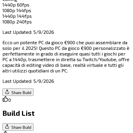
1440p 60fps​​​​‌ ‍ ​‍​‍‌‍ ‌ ​‍‌‍‍‌‌‍‌ ‌‍‍‌‌‍ ‍​‍​‍​ ‍‍​‍​‍‌ ​ ‌‍​‌‌‍ ‍‌‍‍‌‌ ‌​‌ ‍‌​‍ ‍‌‍‍‌‌‍ ​‍​‍​‍ ​​‍​‍‌‍‍​‌ ​‍‌‍‌‌‌‍‌‍​‍​‍​ ‍‍​‍​‍​‍ ‌‍​‌‌‍‌​‌‍ ‌‌‍‍‌‌‍ ‍​‍ ‌‍‍‌‌‍ ‍‌ ‌​‌‍‌‌‌‍ ‍‌ ‌​​‍ ‌‍‌‌‌‍‌​‌‍‍‌‌ ‌​​‍ ‌‍ ‌‌‍ ‌‍‌​‌‍‌‌​ ‌‌ ​​‌ ​‍‌‍‌‌‌ ​ ‌‍‌‌‌‍ ‍‌ ‌​‌‍​‌‌ ‌​‌‍‍‌‌‍ ‌‍ ‍​ ‍ ‌‍‍‌‌‍‌​​ ‌​ ​‍​ ‌ ‌‍​ ​ ‍​​ ‍‌‌‍​‍​ ‌ ​ ​​​‍ ‌​ ​‍​ ‍‌​ ‍​‌‍‌‍​‍ ‌​ ‌​​ ‍‌​ ‌‍​ ‍‌​‍ ‌‌‍​‌​ ​‌​ ‌​​ ‍​​‍ ‌​ ​​​ ​ ​ ‌ ‌‍​‌‌‍​‌​ ‍‌​ ‍​​ ‌‍​ ​ ‌‍​ ​ ​ ​ ​ ​ ‍ ‌ ‌​‌ ‍‌‌ ​​‌‍‌‌​ ‌‌ ​​‌‍‌‌‌ ​‍‌‍‌‍‌‍ ‌ ​‍‌‍ ‌‌‍​‌‌‍ ‍‌‍​ ‌‍‌‌​ ‍ ‌ ​​‌‍​‌‌ ‌​‌‍‍​​ ‌‌‍ ‍‌‍​‌‌‍ ‌‌‍‌‌​ ‌‍​‍‌‍​‌‌ ​ ‌‍‌‌‌‌‌‌‌ ​‍‌‍ ​​ ‌​‍‌‌​ ​‍‌​‌‍‌‍​‌‌‍‌​‌‍ ‌‌‍‍‌‌‍ ‍​‍‌‍‌‍‍‌‌‍‌​​ ‌​ ​‍​ ‌ ‌‍​ ​ ‍​​ ‍‌‌‍​‍​ ‌ ​ ​​​‍ ‌​ ​‍​ ‍‌​ ‍​‌‍‌‍​‍ ‌​ ‌​​ ‍‌​ ‌‍​ ‍‌​‍ ‌‌‍​‌​ ​‌​ ‌​​ ‍​​‍ ‌​ ​​​ ​ ​ ‌ ‌‍​‌‌‍​‌​ ‍‌​ ‍​​ ‌‍​ ​ ‌‍​ ​ ​ ​ ​ ​‍‌‍‌ ‌​‌ ‍‌‌ ​​‌‍‌‌​ ‌‌ ​​‌‍‌‌‌ ​‍‌‍‌‍‌‍ ‌ ​‍‌‍ ‌‌‍​‌‌‍ ‍‌‍​ ‌‍‌‌​‍‌‍‌ ​​‌‍​‌‌ ‌​‌‍‍​​ ‌‌‍ ‍‌‍​‌‌‍ ‌‌‍‌‌​‍‌‍‌ ​​‌‍‌‌‌ ​‍‌ ​ ‌ ​​‌‍‌‌‌‍​ ‌ ‌​‌‍‍‌‌ ‌‍‌‍‌‌​ ‌‌ ​​‌ ‌‌‌‍​‍‌‍ ​‌‍‍‌‌ ​ ‌‍‍​‌‍‌‌‌‍‌​​‍​‍‌ ‌
1080p 144fps​​​​‌ ‍ ​‍​‍‌‍ ‌ ​‍‌‍‍‌‌‍‌ ‌‍‍‌‌‍ ‍​‍​‍​ ‍‍​‍​‍‌ ​ ‌‍​‌‌‍ ‍‌‍‍‌‌ ‌​‌ ‍‌​‍ ‍‌‍‍‌‌‍ ​‍​‍​‍ ​​‍​‍‌‍‍​‌ ​‍‌‍‌‌‌‍‌‍​‍​‍​ ‍‍​‍​‍​‍ ‌‍​‌‌‍‌​‌‍ ‌‌‍‍‌‌‍ ‍​‍ ‌‍‍‌‌‍ ‍‌ ‌​‌‍‌‌‌‍ ‍‌ ‌​​‍ ‌‍‌‌‌‍‌​‌‍‍‌‌ ‌​​‍ ‌‍ ‌‌‍ ‌‍‌​‌‍‌‌​ ‌‌ ​​‌ ​‍‌‍‌‌‌ ​ ‌‍‌‌‌‍ ‍‌ ‌​‌‍​‌‌ ‌​‌‍‍‌‌‍ ‌‍ ‍​ ‍ ‌‍‍‌‌‍‌​​ ‌​ ‍‌​ ​​​ ‌‌​ ‌‌​ ‍​​ ‌‍‌‍‌​​ ‌​​‍ ‌‌‍‌​​ ‍​‌‍‌‌‌‍‌​​‍ ‌​ ‌​​ ​‍‌‍​‌‌‍‌‍​‍ ‌‌‍​‍​ ‌​‌‍‌​‌‍‌‌​‍ ‌‌‍​‍​ ‍​‌‍‌​​ ‌‍‌‍‌‌​ ‌‌​ ​​‌‍​‌​ ​​​ ‍​​ ​ ​ ‌​​ ‍ ‌ ‌​‌ ‍‌‌ ​​‌‍‌‌​ ‌‌ ​​‌‍‌‌‌ ​‍‌‍‌‍‌‍ ‌ ​‍‌‍ ‌‌‍​‌‌‍ ‍‌‍​ ‌‍‌‌​ ‍ ‌ ​​‌‍​‌‌ ‌​‌‍‍​​ ‌‌‍ ‍‌‍​‌‌‍ ‌‌‍‌‌​ ‌‍​‍‌‍​‌‌ ​ ‌‍‌‌‌‌‌‌‌ ​‍‌‍ ​​ ‌​‍‌‌​ ​‍‌​‌‍‌‍​‌‌‍‌​‌‍ ‌‌‍‍‌‌‍ ‍​‍‌‍‌‍‍‌‌‍‌​​ ‌​ ‍‌​ ​​​ ‌‌​ ‌‌​ ‍​​ ‌‍‌‍‌​​ ‌​​‍ ‌‌‍‌​​ ‍​‌‍‌‌‌‍‌​​‍ ‌​ ‌​​ ​‍‌‍​‌‌‍‌‍​‍ ‌‌‍​‍​ ‌​‌‍‌​‌‍‌‌​‍ ‌‌‍​‍​ ‍​‌‍‌​​ ‌‍‌‍‌‌​ ‌‌​ ​​‌‍​‌​ ​​​ ‍​​ ​ ​ ‌​​‍‌‍‌ ‌​‌ ‍‌‌ ​​‌‍‌‌​ ‌‌ ​​‌‍‌‌‌ ​‍‌‍‌‍‌‍ ‌ ​‍‌‍ ‌‌‍​‌‌‍ ‍‌‍​ ‌‍‌‌​‍‌‍‌ ​​‌‍​‌‌ ‌​‌‍‍​​ ‌‌‍ ‍‌‍​‌‌‍ ‌‌‍‌‌​‍‌‍‌ ​​‌‍‌‌‌ ​‍‌ ​ ‌ ​​‌‍‌‌‌‍​ ‌ ‌​‌‍‍‌‌ ‌‍‌‍‌‌​ ‌‌ ​​‌ ‌‌‌‍​‍‌‍ ​‌‍‍‌‌ ​ ‌‍‍​‌‍‌‌‌‍‌​​‍​‍‌ ‌
1440p 144fps​​​​‌ ‍ ​‍​‍‌‍ ‌ ​‍‌‍‍‌‌‍‌ ‌‍‍‌‌‍ ‍​‍​‍​ ‍‍​‍​‍‌ ​ ‌‍​‌‌‍ ‍‌‍‍‌‌ ‌​‌ ‍‌​‍ ‍‌‍‍‌‌‍ ​‍​‍​‍ ​​‍​‍‌‍‍​‌ ​‍‌‍‌‌‌‍‌‍​‍​‍​ ‍‍​‍​‍​‍ ‌‍​‌‌‍‌​‌‍ ‌‌‍‍‌‌‍ ‍​‍ ‌‍‍‌‌‍ ‍‌ ‌​‌‍‌‌‌‍ ‍‌ ‌​​‍ ‌‍‌‌‌‍‌​‌‍‍‌‌ ‌​​‍ ‌‍ ‌‌‍ ‌‍‌​‌‍‌‌​ ‌‌ ​​‌ ​‍‌‍‌‌‌ ​ ‌‍‌‌‌‍ ‍‌ ‌​‌‍​‌‌ ‌​‌‍‍‌‌‍ ‌‍ ‍​ ‍ ‌‍‍‌‌‍‌​​ ‌‌‍​ ​ ​‍​ ‍​​ ‍‌​ ‌​‌‍‌‌‌‍​‍​ ‌​​‍ ‌‌‍‌​​ ‍‌​ ​‌​ ​ ​‍ ‌​ ‌​​ ​‌​ ‌‍​ ‌ ​‍ ‌​ ‍​​ ​‍​ ‌​‌‍​‌​‍ ‌​ ‌​​ ​‌‌‍‌​‌‍​‌‌‍‌‌​ ​ ‌‍‌‌‌‍‌​​ ‌ ‌‍‌​‌‍​ ​ ​ ​ ‍ ‌ ‌​‌ ‍‌‌ ​​‌‍‌‌​ ‌‌ ​​‌‍‌‌‌ ​‍‌‍‌‍‌‍ ‌ ​‍‌‍ ‌‌‍​‌‌‍ ‍‌‍​ ‌‍‌‌​ ‍ ‌ ​​‌‍​‌‌ ‌​‌‍‍​​ ‌‌‍ ‍‌‍​‌‌‍ ‌‌‍‌‌​ ‌‍​‍‌‍​‌‌ ​ ‌‍‌‌‌‌‌‌‌ ​‍‌‍ ​​ ‌​‍‌‌​ ​‍‌​‌‍‌‍​‌‌‍‌​‌‍ ‌‌‍‍‌‌‍ ‍​‍‌‍‌‍‍‌‌‍‌​​ ‌‌‍​ ​ ​‍​ ‍​​ ‍‌​ ‌​‌‍‌‌‌‍​‍​ ‌​​‍ ‌‌‍‌​​ ‍‌​ ​‌​ ​ ​‍ ‌​ ‌​​ ​‌​ ‌‍​ ‌ ​‍ ‌​ ‍​​ ​‍​ ‌​‌‍​‌​‍ ‌​ ‌​​ ​‌‌‍‌​‌‍​‌‌‍‌‌​ ​ ‌‍‌‌‌‍‌​​ ‌ ‌‍‌​‌‍​ ​ ​ ​‍‌‍‌ ‌​‌ ‍‌‌ ​​‌‍‌‌​ ‌‌ ​​‌‍‌‌‌ ​‍‌‍‌‍‌‍ ‌ ​‍‌‍ ‌‌‍​‌‌‍ ‍‌‍​ ‌‍‌‌​‍‌‍‌ ​​‌‍​‌‌ ‌​‌‍‍​​ ‌‌‍ ‍‌‍​‌‌‍ ‌‌‍‌‌​‍‌‍‌ ​​‌‍‌‌‌ ​‍‌ ​ ‌ ​​‌‍‌‌‌‍​ ‌ ‌​‌‍‍‌‌ ‌‍‌‍‌‌​ ‌‌ ​​‌ ‌‌‌‍​‍‌‍ ​‌‍‍‌‌ ​ ‌‍‍​‌‍‌‌‌‍‌​​‍​‍‌ ‌
1080p 240fps​​​​‌ ‍ ​‍​‍‌‍ ‌ ​‍‌‍‍‌‌‍‌ ‌‍‍‌‌‍ ‍​‍​‍​ ‍‍​‍​‍‌ ​ ‌‍​‌‌‍ ‍‌‍‍‌‌ ‌​‌ ‍‌​‍ ‍‌‍‍‌‌‍ ​‍​‍​‍ ​​‍​‍‌‍‍​‌ ​‍‌‍‌‌‌‍‌‍​‍​‍​ ‍‍​‍​‍​‍ ‌‍​‌‌‍‌​‌‍ ‌‌‍‍‌‌‍ ‍​‍ ‌‍‍‌‌‍ ‍‌ ‌​‌‍‌‌‌‍ ‍‌ ‌​​‍ ‌‍‌‌‌‍‌​‌‍‍‌‌ ‌​​‍ ‌‍ ‌‌‍ ‌‍‌​‌‍‌‌​ ‌‌ ​​‌ ​‍‌‍‌‌‌ ​ ‌‍‌‌‌‍ ‍‌ ‌​‌‍​‌‌ ‌​‌‍‍‌‌‍ ‌‍ ‍​ ‍ ‌‍‍‌‌‍‌​​ ‌‌‍​‍​ ​​‌‍‌​‌‍​ ‌‍‌‌‌‍​‍​ ​‌​ ​​​‍ ‌‌‍‌​‌‍‌​​ ​‌​ ​​​‍ ‌​ ‌​‌‍​‌​ ‌ ​ ‌‍​‍ ‌‌‍​‍‌‍‌​‌‍​‍‌‍​‌​‍ ‌​ ​‍‌‍‌‍‌‍​ ​ ​‌​ ​‍​ ‍​​ ‌‌​ ‌ ​ ​ ​ ‌ ​ ​ ‌‍‌‌​ ‍ ‌ ‌​‌ ‍‌‌ ​​‌‍‌‌​ ‌‌ ​​‌‍‌‌‌ ​‍‌‍‌‍‌‍ ‌ ​‍‌‍ ‌‌‍​‌‌‍ ‍‌‍​ ‌‍‌‌​ ‍ ‌ ​​‌‍​‌‌ ‌​‌‍‍​​ ‌‌‍ ‍‌‍​‌‌‍ ‌‌‍‌‌​ ‌‍​‍‌‍​‌‌ ​ ‌‍‌‌‌‌‌‌‌ ​‍‌‍ ​​ ‌​‍‌‌​ ​‍‌​‌‍‌‍​‌‌‍‌​‌‍ ‌‌‍‍‌‌‍ ‍​‍‌‍‌‍‍‌‌‍‌​​ ‌‌‍​‍​ ​​‌‍‌​‌‍​ ‌‍‌‌‌‍​‍​ ​‌​ ​​​‍ ‌‌‍‌​‌‍‌​​ ​‌​ ​​​‍ ‌​ ‌​‌‍​‌​ ‌ ​ ‌‍​‍ ‌‌‍​‍‌‍‌​‌‍​‍‌‍​‌​‍ ‌​ ​‍‌‍‌‍‌‍​ ​ ​‌​ ​‍​ ‍​​ ‌‌​ ‌ ​ ​ ​ ‌ ​ ​ ‌‍‌‌​‍‌‍‌ ‌​‌ ‍‌‌ ​​‌‍‌‌​ ‌‌ ​​‌‍‌‌‌ ​‍‌‍‌‍‌‍ ‌ ​‍‌‍ ‌‌‍​‌‌‍ ‍‌‍​ ‌‍‌‌​‍‌‍‌ ​​‌‍​‌‌ ‌​‌‍‍​​ ‌‌‍ ‍‌‍​‌‌‍ ‌‌‍‌‌​‍‌‍‌ ​​‌‍‌‌‌ ​‍‌ ​ ‌ ​​‌‍‌‌‌‍​ ‌ ‌​‌‍‍‌‌ ‌‍‌‍‌‌​ ‌‌ ​​‌ ‌‌‌‍​‍‌‍ ​‌‍‍‌‌ ​ ‌‍‍​‌‍‌‌‌‍‌​​‍​‍‌ ‌
Last Updated
:
5/9/2026
Ecco un potente PC da gioco €900 che puoi assemblare da
solo per il 2025! Questo PC da gioco €900 personalizzato è
perfettamente in grado di eseguire quasi tutti i giochi per
PC a 1440p, trasmettere in diretta su Twitch/Youtube, offre
capacità di editing video di base, realtà virtuale e tutti gli
altri utilizzi quotidiani di un PC.​​​​‌ ‍ ​‍​‍‌‍ ‌ ​‍‌‍‍‌‌‍‌ ‌‍‍‌‌‍ ‍​‍​‍​ ‍‍​‍​‍‌ ​ ‌‍​‌‌‍ ‍‌‍‍‌‌ ‌​‌ ‍‌​‍ ‍‌‍‍‌‌‍ ​‍​‍​‍ ​​‍​‍‌‍‍​‌ ​‍‌‍‌‌‌‍‌‍​‍​‍​ ‍‍​‍​‍​‍ ‌‍​‌‌‍‌​‌‍ ‌‌‍‍‌‌‍ ‍​‍ ‌‍‍‌‌‍ ‍‌ ‌​‌‍‌‌‌‍ ‍‌ ‌​​‍ ‌‍‌‌‌‍‌​‌‍‍‌‌ ‌​​‍ ‌‍ ‌‌‍ ‌‍‌​‌‍‌‌​ ‌‌ ​​‌ ​‍‌‍‌‌‌ ​ ‌‍‌‌‌‍ ‍‌ ‌​‌‍​‌‌ ‌​‌‍‍‌‌‍ ‌‍ ‍​ ‍ ‌‍‍‌‌‍‌​​ ‌‌‍‌​​ ‍​​ ​​​ ‍​​ ​‌​ ‍​‌‍​ ​ ‌ ​‍ ‌​ ‌‌‌‍‌‍‌‍‌​​ ‍‌​‍ ‌​ ‌​​ ‌​​ ​‌​ ‍‌​‍ ‌‌‍​‍​ ‌‌​ ‌ ‌‍​ ​‍ ‌‌‍‌​‌‍‌​‌‍​‍‌‍​‌​ ‍‌‌‍‌‌‌‍‌‍‌‍‌‍‌‍​‌​ ​‌​ ‍‌​ ‌‍​ ‍ ‌ ‌​‌ ‍‌‌ ​​‌‍‌‌​ ‌‌‍​‍‌ ‌‌‌‍‍‌‌‍ ​‌‍‌​​ ‍ ‌ ​​‌‍​‌‌ ‌​‌‍‍​​ ‌‌‍‍‌​ ​‌​ ‍​‌‍ ‍‌‌ ‌ ​ ‌‍‍​‌‍ ‌ ​‍‌ ‌​‌‌ ‌‍‌​‌‍‌‌‌ ​ ‌‍​ ​‍‌‌​ ‌‌‌​​‍‌‌ ‌‍‍ ‌‍‌‌‌ ‍‌​‍‌‌​ ​ ‌​‌​​‍‌‌​ ​ ‌​‌​​‍‌‌​ ​‍​ ​‍‌‍‍‌‌ ‌​​‍‌‌​ ​‍​ ​‍​‍‌‌​ ‌‌‌​‌​​‍ ‍‌ ‌‍‌‍​‌‌‍ ​‌ ‌‌‌‍‌‌​‍‌‌​ ‌‌‌​​‍‌‌ ‌‍‍ ‌‍‌‌‌ ‍‌​‍‌‌​ ​ ‌​‌​​‍‌‌​ ​ ‌​‌​​‍‌‌​ ​‍​ ​‍‌‍‌‌​ ​‌​ ​‌​ ​​​ ​​​ ​‍​ ‍‌​ ​​​ ‌​​ ‍‌​ ​​‌‍​ ​‍‌‌​ ​‍​ ​‍​‍‌‌​ ‌‌‌​‌​​‍ ‍‌‍​ ‌‍‍​‌‍‍‌‌‍ ​‌‍‌​‌ ​‍‌‍‌‌‌‍ ‍​‍‌‌​ ‌‌‌​​‍‌‌ ‌‍‍ ‌‍‌‌‌ ‍‌​‍‌‌​ ​ ‌​‌​​‍‌‌​ ​ ‌​‌​​‍‌‌​ ​‍​ ​‍​ ​‌​ ​ ​ ​ ​ ‌‍‌‍​‌‌‍‌‍​ ‌ ​ ‌‍‌‍​‌‌‍‌‌​ ​ ​ ‌‍​‍‌‌​ ​‍​ ​‍​‍‌‌​ ‌‌‌​‌​​‍ ‍‌ ‌​‌‍‌‌‌ ‍​‌ ‌​​ ‌‍​‍‌‍​‌‌ ​ ‌‍‌‌‌‌‌‌‌ ​‍‌‍ ​​ ‌​‍‌‌​ ​‍‌​‌‍‌‍​‌‌‍‌​‌‍ ‌‌‍‍‌‌‍ ‍​‍‌‍‌‍‍‌‌‍‌​​ ‌‌‍‌​​ ‍​​ ​​​ ‍​​ ​‌​ ‍​‌‍​ ​ ‌ ​‍ ‌​ ‌‌‌‍‌‍‌‍‌​​ ‍‌​‍ ‌​ ‌​​ ‌​​ ​‌​ ‍‌​‍ ‌‌‍​‍​ ‌‌​ ‌ ‌‍​ ​‍ ‌‌‍‌​‌‍‌​‌‍​‍‌‍​‌​ ‍‌‌‍‌‌‌‍‌‍‌‍‌‍‌‍​‌​ ​‌​ ‍‌​ ‌‍​‍‌‍‌ ‌​‌ ‍‌‌ ​​‌‍‌‌​ ‌‌‍​‍‌ ‌‌‌‍‍‌‌‍ ​‌‍‌​​‍‌‍‌ ​​‌‍​‌‌ ‌​‌‍‍​​ ‌‌‍‍‌​ ​‌​ ‍​‌‍ ‍‌‌ ‌ ​ ‌‍‍​‌‍ ‌ ​‍‌ ‌​‌‌ ‌‍‌​‌‍‌‌‌ ​ ‌‍​ ​‍‌‌​ ‌‌‌​​‍‌‌ ‌‍‍ ‌‍‌‌‌ ‍‌​‍‌‌​ ​ ‌​‌​​‍‌‌​ ​ ‌​‌​​‍‌‌​ ​‍​ ​‍‌‍‍‌‌ ‌​​‍‌‌​ ​‍​ ​‍​‍‌‌​ ‌‌‌​‌​​‍ ‍‌ ‌‍‌‍​‌‌‍ ​‌ ‌‌‌‍‌‌​‍‌‌​ ‌‌‌​​‍‌‌ ‌‍‍ ‌‍‌‌‌ ‍‌​‍‌‌​ ​ ‌​‌​​‍‌‌​ ​ ‌​‌​​‍‌‌​ ​‍​ ​‍‌‍‌‌​ ​‌​ ​‌​ ​​​ ​​​ ​‍​ ‍‌​ ​​​ ‌​​ ‍‌​ ​​‌‍​ ​‍‌‌​ ​‍​ ​‍​‍‌‌​ ‌‌‌​‌​​‍ ‍‌‍​ ‌‍‍​‌‍‍‌‌‍ ​‌‍‌​‌ ​‍‌‍‌‌‌‍ ‍​‍‌‌​ ‌‌‌​​‍‌‌ ‌‍‍ ‌‍‌‌‌ ‍‌​‍‌‌​ ​ ‌​‌​​‍‌‌​ ​ ‌​‌​​‍‌‌​ ​‍​ ​‍​ ​‌​ ​ ​ ​ ​ ‌‍‌‍​‌‌‍‌‍​ ‌ ​ ‌‍‌‍​‌‌‍‌‌​ ​ ​ ‌‍​‍‌‌​ ​‍​ ​‍​‍‌‌​ ‌‌‌​‌​​‍ ‍‌ ‌​‌‍‌‌‌ ‍​‌ ‌​​‍‌‍‌ ​​‌‍‌‌‌ ​‍‌ ​ ‌ ​​‌‍‌‌‌‍​ ‌ ‌​‌‍‍‌‌ ‌‍‌‍‌‌​ ‌‌ ​​‌ ‌‌‌‍​‍‌‍ ​‌‍‍‌‌ ​ ‌‍‍​‌‍‌‌‌‍‌​​‍​‍‌ ‌
Last Updated
:
5/9/2026
Share Build
0
Build List
Share Build