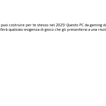
puoi costruire per te stesso nel 2025! Questo PC da gaming da
 ​ ‌​‌​​‍‌‌​ ​‍​ ​‍‌‍​‍​ ​‌‌‍​ ​ ‌ ‌‍​‍​ ‍​‌‍‌‌​ ‍​​ ‌‍​ ‌ ‌‍​‍‌‍​‍​‍‌‌​ ​‍​ ​‍​‍‌‌​ ‌‌‌​‌​​‍ ‍‌‍​ ‌‍‍​‌‍‍‌‌‍ ​‌‍‌​‌ ​‍‌‍‌‌‌‍ ‍​‍‌‌​ ‌‌‌​​‍‌‌ ‌‍‍ ‌‍‌‌‌ ‍‌​‍‌‌​ ​ ‌​‌​​‍‌‌​ ​ ‌​‌​​‍‌‌​ ​‍​ ​‍‌‍‌‌​ ​‌​ ‍‌​ ‌‌‌‍‌‌​ ‍​‌‍‌‌​ ​‌​ ‌‌​ ​ ​ ‌‍​ ‍‌​‍‌‌​ ​‍​ ​‍​‍‌‌​ ‌‌‌​‌​​‍ ‍‌ ‌​‌‍‌‌‌ ‍​‌ ‌​​ ‌‍​‍‌‍​‌‌ ​ ‌‍‌‌‌‌‌‌‌ ​‍‌‍ ​​ ‌​‍‌‌​ ​‍‌​‌‍‌‍​‌‌‍‌​‌‍ ‌‌‍‍‌‌‍ ‍​‍‌‍‌‍‍‌‌‍‌​​ ‌‌‍‌​‌‍​ ‌‍​‍​ ‌ ​ ‍‌‌‍‌​​ ‌ ​ ‌‍​‍ ‌‌‍‌‍​ ‌​​ ‌ ​ ‌‌​‍ ‌​ ‌​‌‍‌​‌‍​‍‌‍​‍​‍ ‌​ ‍​​ ​‌‌‍​‍‌‍​‍​‍ ‌​ ‌ ​ ​‌​ ‍​‌‍​ ​ ‌‌‌‍​‍‌‍​ ‌‍​ ​ ‌‌‌‍​ ​ ​‌​ ​‍​‍‌‍‌ ‌​‌ ‍‌‌ ​​‌‍‌‌​ ‌‌‍​‍‌ ‌‌‌‍‍‌‌‍ ​‌‍‌​​‍‌‍‌ ​​‌‍​‌‌ ‌​‌‍‍​​ ‌‌‍‍‌​ ​‌​ ‍​‌‍ ‍‌‌ ‌ ​ ‌‍‍​‌‍ ‌ ​‍‌ ‌​‌‌ ‌‍‌​‌‍‌‌‌ ​ ‌‍​ ​‍‌‌​ ‌‌‌​​‍‌‌ ‌‍‍ ‌‍‌‌‌ ‍‌​‍‌‌​ ​ ‌​‌​​‍‌‌​ ​ ‌​‌​​‍‌‌​ ​‍​ ​‍‌‍‍‌‌ ‌​​‍‌‌​ ​‍​ ​‍​‍‌‌​ ‌‌‌​‌​​‍ ‍‌ ‌‍‌‍​‌‌‍ ​‌ ‌‌‌‍‌‌​‍‌‌​ ‌‌‌​​‍‌‌ ‌‍‍ ‌‍‌‌‌ ‍‌​‍‌‌​ ​ ‌​‌​​‍‌‌​ ​ ‌​‌​​‍‌‌​ ​‍​ ​‍‌‍​‍​ ​‌‌‍​ ​ ‌ ‌‍​‍​ ‍​‌‍‌‌​ ‍​​ ‌‍​ ‌ ‌‍​‍‌‍​‍​‍‌‌​ 