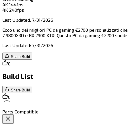
4K 144fps​​​​‌ ‍ ​‍​‍‌‍ ‌ ​‍‌‍‍‌‌‍‌ ‌‍‍‌‌‍ ‍​‍​‍​ ‍‍​‍​‍‌ ​ ‌‍​‌‌‍ ‍‌‍‍‌‌ ‌​‌ ‍‌​‍ ‍‌‍‍‌‌‍ ​‍​‍​‍ ​​‍​‍‌‍‍​‌ ​‍‌‍‌‌‌‍‌‍​‍​‍​ ‍‍​‍​‍​‍ ‌‍​‌‌‍‌​‌‍ ‌‌‍‍‌‌‍ ‍​‍ ‌‍‍‌‌‍ ‍‌ ‌​‌‍‌‌‌‍ ‍‌ ‌​​‍ ‌‍‌‌‌‍‌​‌‍‍‌‌ ‌​​‍ ‌‍ ‌‌‍ ‌‍‌​‌‍‌‌​ ‌‌ ​​‌ ​‍‌‍‌‌‌ ​ ‌‍‌‌‌‍ ‍‌ ‌​‌‍​‌‌ ‌​‌‍‍‌‌‍ ‌‍ ‍​ ‍ ‌‍‍‌‌‍‌​​ ‌​ ‌ ‌‍​‍‌‍‌‍​ ​‍‌‍‌‍‌‍‌​​ ​‍‌‍‌‌​‍ ‌‌‍​‍‌‍​ ​ ‌​​ ​‍​‍ ‌​ ‌​​ ‍‌​ ‍​​ ‍‌​‍ ‌​ ‍​‌‍‌​​ ​ ​ ‌​​‍ ‌​ ‌‍‌‍​‌​ ‍​​ ​​​ ‍​​ ‍​​ ​ ​ ‌​​ ​ ​ ‌​​ ‍​‌‍​‌​ ‍ ‌ ‌​‌ ‍‌‌ ​​‌‍‌‌​ ‌‌ ​​‌‍‌‌‌ ​‍‌‍‌‍‌‍ ‌ ​‍‌‍ ‌‌‍​‌‌‍ ‍‌‍​ ‌‍‌‌​ ‍ ‌ ​​‌‍​‌‌ ‌​‌‍‍​​ ‌‌‍ ‍‌‍​‌‌‍ ‌‌‍‌‌​ ‌‍​‍‌‍​‌‌ ​ ‌‍‌‌‌‌‌‌‌ ​‍‌‍ ​​ ‌​‍‌‌​ ​‍‌​‌‍‌‍​‌‌‍‌​‌‍ ‌‌‍‍‌‌‍ ‍​‍‌‍‌‍‍‌‌‍‌​​ ‌​ ‌ ‌‍​‍‌‍‌‍​ ​‍‌‍‌‍‌‍‌​​ ​‍‌‍‌‌​‍ ‌‌‍​‍‌‍​ ​ ‌​​ ​‍​‍ ‌​ ‌​​ ‍‌​ ‍​​ ‍‌​‍ ‌​ ‍​‌‍‌​​ ​ ​ ‌​​‍ ‌​ ‌‍‌‍​‌​ ‍​​ ​​​ ‍​​ ‍​​ ​ ​ ‌​​ ​ ​ ‌​​ ‍​‌‍​‌​‍‌‍‌ ‌​‌ ‍‌‌ ​​‌‍‌‌​ ‌‌ ​​‌‍‌‌‌ ​‍‌‍‌‍‌‍ ‌ ​‍‌‍ ‌‌‍​‌‌‍ ‍‌‍​ ‌‍‌‌​‍‌‍‌ ​​‌‍​‌‌ ‌​‌‍‍​​ ‌‌‍ ‍‌‍​‌‌‍ ‌‌‍‌‌​‍‌‍‌ ​​‌‍‌‌‌ ​‍‌ ​ ‌ ​​‌‍‌‌‌‍​ ‌ ‌​‌‍‍‌‌ ‌‍‌‍‌‌​ ‌‌ ​​‌ ‌‌‌‍​‍‌‍ ​‌‍‍‌‌ ​ ‌‍‍​‌‍‌‌‌‍‌​​‍​‍‌ ‌
4K 240fps​​​​‌ ‍ ​‍​‍‌‍ ‌ ​‍‌‍‍‌‌‍‌ ‌‍‍‌‌‍ ‍​‍​‍​ ‍‍​‍​‍‌ ​ ‌‍​‌‌‍ ‍‌‍‍‌‌ ‌​‌ ‍‌​‍ ‍‌‍‍‌‌‍ ​‍​‍​‍ ​​‍​‍‌‍‍​‌ ​‍‌‍‌‌‌‍‌‍​‍​‍​ ‍‍​‍​‍​‍ ‌‍​‌‌‍‌​‌‍ ‌‌‍‍‌‌‍ ‍​‍ ‌‍‍‌‌‍ ‍‌ ‌​‌‍‌‌‌‍ ‍‌ ‌​​‍ ‌‍‌‌‌‍‌​‌‍‍‌‌ ‌​​‍ ‌‍ ‌‌‍ ‌‍‌​‌‍‌‌​ ‌‌ ​​‌ ​‍‌‍‌‌‌ ​ ‌‍‌‌‌‍ ‍‌ ‌​‌‍​‌‌ ‌​‌‍‍‌‌‍ ‌‍ ‍​ ‍ ‌‍‍‌‌‍‌​​ ‌‌‍​‍​ ‌‍​ ​‍‌‍‌‌‌‍​‌​ ​‍‌‍​‍​ ‌​​‍ ‌​ ​​​ ‌​‌‍‌‍​ ‌​​‍ ‌​ ‌​‌‍‌​‌‍​‍​ ​‌​‍ ‌‌‍​‌​ ‌ ​ ‌​​ ​‌​‍ ‌​ ‌‌​ ‍​​ ‌​​ ‌‍​ ​ ​ ‍​‌‍‌‍​ ‌‌​ ‍​​ ‌‍​ ‌​‌‍‌‌​ ‍ ‌ ‌​‌ ‍‌‌ ​​‌‍‌‌​ ‌‌ ​​‌‍‌‌‌ ​‍‌‍‌‍‌‍ ‌ ​‍‌‍ ‌‌‍​‌‌‍ ‍‌‍​ ‌‍‌‌​ ‍ ‌ ​​‌‍​‌‌ ‌​‌‍‍​​ ‌‌‍ ‍‌‍​‌‌‍ ‌‌‍‌‌​ ‌‍​‍‌‍​‌‌ ​ ‌‍‌‌‌‌‌‌‌ ​‍‌‍ ​​ ‌​‍‌‌​ ​‍‌​‌‍‌‍​‌‌‍‌​‌‍ ‌‌‍‍‌‌‍ ‍​‍‌‍‌‍‍‌‌‍‌​​ ‌‌‍​‍​ ‌‍​ ​‍‌‍‌‌‌‍​‌​ ​‍‌‍​‍​ ‌​​‍ ‌​ ​​​ ‌​‌‍‌‍​ ‌​​‍ ‌​ ‌​‌‍‌​‌‍​‍​ ​‌​‍ ‌‌‍​‌​ ‌ ​ ‌​​ ​‌​‍ ‌​ ‌‌​ ‍​​ ‌​​ ‌‍​ ​ ​ ‍​‌‍‌‍​ ‌‌​ ‍​​ ‌‍​ ‌​‌‍‌‌​‍‌‍‌ ‌​‌ ‍‌‌ ​​‌‍‌‌​ ‌‌ ​​‌‍‌‌‌ ​‍‌‍‌‍‌‍ ‌ ​‍‌‍ ‌‌‍​‌‌‍ ‍‌‍​ ‌‍‌‌​‍‌‍‌ ​​‌‍​‌‌ ‌​‌‍‍​​ ‌‌‍ ‍‌‍​‌‌‍ ‌‌‍‌‌​‍‌‍‌ ​​‌‍‌‌‌ ​‍‌ ​ ‌ ​​‌‍‌‌‌‍​ ‌ ‌​‌‍‍‌‌ ‌‍‌‍‌‌​ ‌‌ ​​‌ ‌‌‌‍​‍‌‍ ​‌‍‍‌‌ ​ ‌‍‍​‌‍‌‌‌‍‌​​‍​‍‌ ‌
Last Updated
:
7/31/2026
Ecco uno dei migliori PC da gaming €2700 personalizzati che 
7 9800X3D e RX 7900 XTX! Questo PC da gaming €2700 soddisferà qualsiasi esigenza di gioco che gli presenterai a una risoluzione 4K con facilità.​​​​‌ ‍ ​‍​‍‌‍ ‌ ​‍‌‍‍‌‌‍‌ ‌‍‍‌‌‍ ‍​‍​‍​ ‍‍​‍​‍‌ ​ ‌‍​‌‌‍ ‍‌‍‍‌‌ ‌​‌ ‍‌​‍ ‍‌‍‍‌‌‍ ​‍​‍​‍ ​​‍​‍‌‍‍​‌ ​‍‌‍‌‌‌‍‌‍​‍​‍​ ‍‍​‍​‍​‍ ‌‍​‌‌‍‌​‌‍ ‌‌‍‍‌‌‍ ‍​‍ ‌‍‍‌‌‍ ‍‌ ‌​‌‍‌‌‌‍ ‍‌ ‌​​‍ ‌‍‌‌‌‍‌​‌‍‍‌‌ ‌​​‍ ‌‍ ‌‌‍ ‌‍‌​‌‍‌‌​ ‌‌ ​​‌ ​‍‌‍‌‌‌ ​ ‌‍‌‌‌‍ ‍‌ ‌​‌‍​‌‌ ‌​‌‍‍‌‌‍ ‌‍ ‍​ ‍ ‌‍‍‌‌‍‌​​ ‌‌‍‌​‌‍​ ‌‍​‍​ ‌ ​ ‍‌‌‍‌​​ ‌ ​ ‌‍​‍ ‌‌‍‌‍​ ‌​​ ‌ ​ ‌‌​‍ ‌​ ‌​‌‍‌​‌‍​‍‌‍​‍​‍ ‌​ ‍​​ ​‌‌‍​‍‌‍​‍​‍ ‌​ ‌ ​ ​‌​ ‍​‌‍​ ​ ‌‌‌‍​‍‌‍​ ‌‍​ ​ ‌‌‌‍​ ​ ​‌​ ​‍​ ‍ ‌ ‌​‌ ‍‌‌ ​​‌‍‌‌​ ‌‌‍​‍‌ ‌‌‌‍‍‌‌‍ ​‌‍‌​​ ‍ ‌ ​​‌‍​‌‌ ‌​‌‍‍​​ ‌‌‍‍‌​ ​‌​ ‍​‌‍ ‍‌‌ ‌ ​ ‌‍‍​‌‍ ‌ ​‍‌ ‌​‌‌ ‌‍‌​‌‍‌‌‌ ​ ‌‍​ ​‍‌‌​ ‌‌‌​​‍‌‌ ‌‍‍ ‌‍‌‌‌ ‍‌​‍‌‌​ ​ ‌​‌​​‍‌‌​ ​ ‌​‌​​‍‌‌​ ​‍​ ​‍‌‍‍‌‌ ‌​​‍‌‌​ ​‍​ ​‍​‍‌‌​ ‌‌‌​‌​​‍ ‍‌ ‌‍‌‍​‌‌‍ ​‌ ‌‌‌‍‌‌​‍‌‌​ ‌‌‌​​‍‌‌ ‌‍‍ ‌‍‌‌‌ ‍‌​‍‌‌​ ​ ‌​‌​​‍‌‌​
Last Updated
:
7/31/2026
Share Build
0
Build List
Share Build
0
Parts Compatible