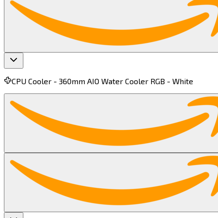
CPU Cooler -
360mm AIO Water Cooler RGB - White​​​​‌ ‍ ​‍​‍‌‍ ‌ ​‍‌‍‍‌‌‍‌ ‌‍‍‌‌‍ ‍​‍​‍​ ‍‍​‍​‍‌ ​ ‌‍​‌‌‍ ‍‌‍‍‌‌ ‌​‌ ‍‌​‍ ‍‌‍‍‌‌‍ ​‍​‍​‍ ​​‍​‍‌‍‍​‌ ​‍‌‍‌‌‌‍‌‍​‍​‍​ ‍‍​‍​‍​‍ ‌‍​‌‌‍‌​‌‍ ‌‌‍‍‌‌‍ ‍​‍ ‌‍‍‌‌‍ ‍‌ ‌​‌‍‌‌‌‍ ‍‌ ‌​​‍ ‌‍‌‌‌‍‌​‌‍‍‌‌ ‌​​‍ ‌‍ ‌‌‍ ‌‍‌​‌‍‌‌​ ‌‌ ​​‌ ​‍‌‍‌‌‌ ​ ‌‍‌‌‌‍ ‍‌ ‌​‌‍​‌‌ ‌​‌‍‍‌‌‍ ‌‍ ‍​ ‍ ‌‍‍‌‌‍‌​​ ‌​ ‌ ‌‍​ ‌‍​‌​ ​​​ ‍​‌‍‌​​ ‌‍​ ‌ ​‍ ‌​ ​‍​ ‌‍​ ​​​ ‌​​‍ ‌​ ‌​​ ‌ ‌‍​ ‌‍​‌​‍ ‌‌‍​‌‌‍​ ​ ​‍​ ‌ ​‍ ‌‌‍‌‌​ ​‍‌‍​ ‌‍​‌​ ‍‌​ ​​​ ‌‍‌‍​ ‌‍​ ​ ‍​‌‍​ ​ ​‍​ ‍ ‌ ‌​‌ ‍‌‌ ​​‌‍‌‌​ ‌‌‍​ ‌ ​​‌ ‌‌‌‍​ ‌‍ ‌‍ ‌‍ ​‌‍‌‌‌ ​‍​ ‍ ‌ ​​‌‍​‌‌ ‌​‌‍‍​​ ‌‌‍ ‍‌‍​‌‌‍ ‌‌‍‌‌​ ‌‍​‍‌‍​‌‌ ​ ‌‍‌‌‌‌‌‌‌ ​‍‌‍ ​​ ‌​‍‌‌​ ​‍‌​‌‍‌‍​‌‌‍‌​‌‍ ‌‌‍‍‌‌‍ ‍​‍‌‍‌‍‍‌‌‍‌​​ ‌​ ‌ ‌‍​ ‌‍​‌​ ​​​ ‍​‌‍‌​​ ‌‍​ ‌ ​‍ ‌​ ​‍​ ‌‍​ ​​​ ‌​​‍ ‌​ ‌​​ ‌ ‌‍​ ‌‍​‌​‍ ‌‌‍​‌‌‍​ ​ ​‍​ ‌ ​‍ ‌‌‍‌‌​ ​‍‌‍​ ‌‍​‌​ ‍‌​ ​​​ ‌‍‌‍​ ‌‍​ ​ ‍​‌‍​ ​ ​‍​‍‌‍‌ ‌​‌ ‍‌‌ ​​‌‍‌‌​ ‌‌‍​ ‌ ​​‌ ‌‌‌‍​ ‌‍ ‌‍ ‌‍ ​‌‍‌‌‌ ​‍​‍‌‍‌ ​​‌‍​‌‌ ‌​‌‍‍​​ ‌‌‍ ‍‌‍​‌‌‍ ‌‌‍‌‌​‍‌‍‌ ​​‌‍‌‌‌ ​‍‌ ​ ‌ ​​‌‍‌‌‌‍​ ‌ ‌​‌‍‍‌‌ ‌‍‌‍‌‌​ ‌‌ ​​‌ ‌‌‌‍​‍‌‍ ​‌‍‍‌‌ ​ ‌‍‍​‌‍‌‌‌‍‌​​‍​‍‌ ‌