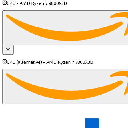
CPU -
AMD Ryzen 7 9800X3D​​​​‌ ‍ ​‍​‍‌‍ ‌ ​‍‌‍‍‌‌‍‌ ‌‍‍‌‌‍ ‍​‍​‍​ ‍‍​‍​‍‌ ​ ‌‍​‌‌‍ ‍‌‍‍‌‌ ‌​‌ ‍‌​‍ ‍‌‍‍‌‌‍ ​‍​‍​‍ ​​‍​‍‌‍‍​‌ ​‍‌‍‌‌‌‍‌‍​‍​‍​ ‍‍​‍​‍​‍ ‌‍​‌‌‍‌​‌‍ ‌‌‍‍‌‌‍ ‍​‍ ‌‍‍‌‌‍ ‍‌ ‌​‌‍‌‌‌‍ ‍‌ ‌​​‍ ‌‍‌‌‌‍‌​‌‍‍‌‌ ‌​​‍ ‌‍ ‌‌‍ ‌‍‌​‌‍‌‌​ ‌‌ ​​‌ ​‍‌‍‌‌‌ ​ ‌‍‌‌‌‍ ‍‌ ‌​‌‍​‌‌ ‌​‌‍‍‌‌‍ ‌‍ ‍​ ‍ ‌‍‍‌‌‍‌​​ ‌​ ​‍​ ‌‍‌‍​‌​ ‌‌‌‍​ ​ ‌‍​ ​ ​ ‌​​‍ ‌​ ​‍​ ‍​‌‍‌‍​ ‍‌​‍ ‌​ ‌​‌‍‌‍​ ‌‍​ ‌‌​‍ ‌‌‍​‍​ ​ ‌‍‌‌​ ‌‍​‍ ‌​ ​‌​ ‌​‌‍​‍​ ‍‌​ ​​‌‍​ ​ ‌‌​ ‍‌‌‍​‍​ ​​​ ‍‌‌‍​‌​ ‍ ‌ ‌​‌ ‍‌‌ ​​‌‍‌‌​ ‌‌‍​ ‌ ​​‌ ‌‌​ ‍ ‌ ​​‌‍​‌‌ ‌​‌‍‍​​ ‌‌‍ ‍‌‍​‌‌‍ ‌‌‍‌‌​ ‌‍​‍‌‍​‌‌ ​ ‌‍‌‌‌‌‌‌‌ ​‍‌‍ ​​ ‌​‍‌‌​ ​‍‌​‌‍‌‍​‌‌‍‌​‌‍ ‌‌‍‍‌‌‍ ‍​‍‌‍‌‍‍‌‌‍‌​​ ‌​ ​‍​ ‌‍‌‍​‌​ ‌‌‌‍​ ​ ‌‍​ ​ ​ ‌​​‍ ‌​ ​‍​ ‍​‌‍‌‍​ ‍‌​‍ ‌​ ‌​‌‍‌‍​ ‌‍​ ‌‌​‍ ‌‌‍​‍​ ​ ‌‍‌‌​ ‌‍​‍ ‌​ ​‌​ ‌​‌‍​‍​ ‍‌​ ​​‌‍​ ​ ‌‌​ ‍‌‌‍​‍​ ​​​ ‍‌‌‍​‌​‍‌‍‌ ‌​‌ ‍‌‌ ​​‌‍‌‌​ ‌‌‍​ ‌ ​​‌ ‌‌​‍‌‍‌ ​​‌‍​‌‌ ‌​‌‍‍​​ ‌‌‍ ‍‌‍​‌‌‍ ‌‌‍‌‌​‍‌‍‌ ​​‌‍‌‌‌ ​‍‌ ​ ‌ ​​‌‍‌‌‌‍​ ‌ ‌​‌‍‍‌‌ ‌‍‌‍‌‌​ ‌‌ ​​‌ ‌‌‌‍​‍‌‍ ​‌‍‍‌‌ ​ ‌‍‍​‌‍‌‌‌‍‌​​‍​‍‌ ‌
CPU (alternative) -
AMD Ryzen 7 7800X3D​​​​‌ ‍ ​‍​‍‌‍ ‌ ​‍‌‍‍‌‌‍‌ ‌‍‍‌‌‍ ‍​‍​‍​ ‍‍​‍​‍‌ ​ ‌‍​‌‌‍ ‍‌‍‍‌‌ ‌​‌ ‍‌​‍ ‍‌‍‍‌‌‍ ​‍​‍​‍ ​​‍​‍‌‍‍​‌ ​‍‌‍‌‌‌‍‌‍​‍​‍​ ‍‍​‍​‍​‍ ‌‍​‌‌‍‌​‌‍ ‌‌‍‍‌‌‍ ‍​‍ ‌‍‍‌‌‍ ‍‌ ‌​‌‍‌‌‌‍ ‍‌ ‌​​‍ ‌‍‌‌‌‍‌​‌‍‍‌‌ ‌​​‍ ‌‍ ‌‌‍ ‌‍‌​‌‍‌‌​ ‌‌ ​​‌ ​‍‌‍‌‌‌ ​ ‌‍‌‌‌‍ ‍‌ ‌​‌‍​‌‌ ‌​‌‍‍‌‌‍ ‌‍ ‍​ ‍ ‌‍‍‌‌‍‌​​ ‌‌‍​‍‌‍​‍​ ​‍‌‍​‌‌‍‌​​ ‌​​ ​‌​ ​ ​‍ ‌‌‍​‌​ ​‌‌‍​‍‌‍​‌​‍ ‌​ ‌​‌‍‌‍​ ‌​‌‍​ ​‍ ‌‌‍​‌​ ‌‌‌‍​ ​ ‍‌​‍ ‌​ ‌​​ ‌‌​ ​‌​ ​‌‌‍‌​‌‍‌‍‌‍​‌‌‍​‌‌‍‌‍‌‍​‍‌‍‌​‌‍​‍​ ‍ ‌ ‌​‌ ‍‌‌ ​​‌‍‌‌​ ‌‌‍​ ‌ ​​‌ ‌‌​ ‍ ‌ ​​‌‍​‌‌ ‌​‌‍‍​​ ‌‌‍ ‍‌‍​‌‌‍ ‌‌‍‌‌​ ‌‍​‍‌‍​‌‌ ​ ‌‍‌‌‌‌‌‌‌ ​‍‌‍ ​​ ‌​‍‌‌​ ​‍‌​‌‍‌‍​‌‌‍‌​‌‍ ‌‌‍‍‌‌‍ ‍​‍‌‍‌‍‍‌‌‍‌​​ ‌‌‍​‍‌‍​‍​ ​‍‌‍​‌‌‍‌​​ ‌​​ ​‌​ ​ ​‍ ‌‌‍​‌​ ​‌‌‍​‍‌‍​‌​‍ ‌​ ‌​‌‍‌‍​ ‌​‌‍​ ​‍ ‌‌‍​‌​ ‌‌‌‍​ ​ ‍‌​‍ ‌​ ‌​​ ‌‌​ ​‌​ ​‌‌‍‌​‌‍‌‍‌‍​‌‌‍​‌‌‍‌‍‌‍​‍‌‍‌​‌‍​‍​‍‌‍‌ ‌​‌ ‍‌‌ ​​‌‍‌‌​ ‌‌‍​ ‌ ​​‌ ‌‌​‍‌‍‌ ​​‌‍​‌‌ ‌​‌‍‍​​ ‌‌‍ ‍‌‍​‌‌‍ ‌‌‍‌‌​‍‌‍‌ ​​‌‍‌‌‌ ​‍‌ ​ ‌ ​​‌‍‌‌‌‍​ ‌ ‌​‌‍‍‌‌ ‌‍‌‍‌‌​ ‌‌ ​​‌ ‌‌‌‍​‍‌‍ ​‌‍‍‌‌ ​ ‌‍‍​‌‍‌‌‌‍‌​​‍​‍‌ ‌