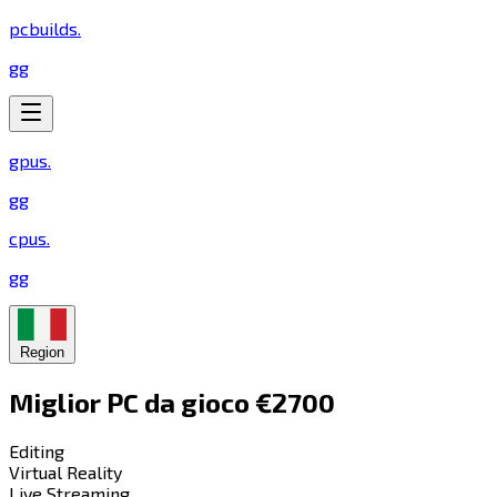
pcbuilds
.
gg
gpus
.
gg
cpus
.
gg
Region
Miglior PC da gioco €2700​​​​‌ ‍ ​‍​‍‌‍ ‌ ​‍‌‍‍‌‌‍‌ ‌‍‍‌‌‍ ‍​‍​‍​ ‍‍​‍​‍‌ ​ ‌‍​‌‌‍ ‍‌‍‍‌‌ ‌​‌ ‍‌​‍ ‍‌‍‍‌‌‍ ​‍​‍​‍ ​​‍​‍‌‍‍​‌ ​‍‌‍‌‌‌‍‌‍​‍​‍​ ‍‍​‍​‍​‍ ‌‍​‌‌‍‌​‌‍ ‌‌‍‍‌‌‍ ‍​‍ ‌‍‍‌‌‍ ‍‌ ‌​‌‍‌‌‌‍ ‍‌ ‌​​‍ ‌‍‌‌‌‍‌​‌‍‍‌‌ ‌​​‍ ‌‍ ‌‌‍ ‌‍‌​‌‍‌‌​ ‌‌ ​​‌ ​‍‌‍‌‌‌ ​ ‌‍‌‌‌‍ ‍‌ ‌​‌‍​‌‌ ‌​‌‍‍‌‌‍ ‌‍ ‍​ ‍ ‌‍‍‌‌‍‌​​ ‌‌‍‌​‌‍​ ‌‍​‍​ ‌ ​ ‍‌‌‍‌​​ ‌ ​ ‌‍​‍ ‌‌‍‌‍​ ‌​​ ‌ ​ ‌‌​‍ ‌​ ‌​‌‍‌​‌‍​‍‌‍​‍​‍ ‌​ ‍​​ ​‌‌‍​‍‌‍​‍​‍ ‌​ ‌ ​ ​‌​ ‍​‌‍​ ​ ‌‌‌‍​‍‌‍​ ‌‍​ ​ ‌‌‌‍​ ​ ​‌​ ​‍​ ‍ ‌ ‌​‌ ‍‌‌ ​​‌‍‌‌​ ‌‌‍​‍‌ ‌‌‌‍‍‌‌‍ ​‌‍‌​​ ‍ ‌ ​​‌‍​‌‌ ‌​‌‍‍​​ ‌‌‍‍‌​ ​‌​ ‍​‌‍ ‍‌‌ ‌‍ ‍‌‍​‌‌‍ ‌‌‍‌‌​‍‌‌​ ‌‌‌​​‍‌‌ ‌‍‍ ‌‍‌‌‌ ‍‌​‍‌‌​ ​ ‌​‌​​‍‌‌​ ​ ‌​‌​​‍‌‌​ ​‍​ ​‍‌‍‍‌‌ ‌​​‍‌‌​ ​‍​ ​‍​‍‌‌​ ‌‌‌​‌​​‍ ‍‌ ‌‍‌‍​‌‌‍ ​‌ ‌‌‌‍‌‌​ ‌‍​‍‌‍​‌‌ ​ ‌‍‌‌‌‌‌‌‌ ​‍‌‍ ​​ ‌​‍‌‌​ ​‍‌​‌‍‌‍​‌‌‍‌​‌‍ ‌‌‍‍‌‌‍ ‍​‍‌‍‌‍‍‌‌‍‌​​ ‌‌‍‌​‌‍​ ‌‍​‍​ ‌ ​ ‍‌‌‍‌​​ ‌ ​ ‌‍​‍ ‌‌‍‌‍​ ‌​​ ‌ ​ ‌‌​‍ ‌​ ‌​‌‍‌​‌‍​‍‌‍​‍​‍ ‌​ ‍​​ ​‌‌‍​‍‌‍​‍​‍ ‌​ ‌ ​ ​‌​ ‍​‌‍​ ​ ‌‌‌‍​‍‌‍​ ‌‍​ ​ ‌‌‌‍​ ​ ​‌​ ​‍​‍‌‍‌ ‌​‌ ‍‌‌ ​​‌‍‌‌​ ‌‌‍​‍‌ ‌‌‌‍‍‌‌‍ ​‌‍‌​​‍‌‍‌ ​​‌‍​‌‌ ‌​‌‍‍​​ ‌‌‍‍‌​ ​‌​ ‍​‌‍ ‍‌‌ ‌‍ ‍‌‍​‌‌‍ ‌‌‍‌‌​‍‌‌​ ‌‌‌​​‍‌‌ ‌‍‍ ‌‍‌‌‌ ‍‌​‍‌‌​ ​ ‌​‌​​‍‌‌​ ​ ‌​‌​​‍‌‌​ ​‍​ ​‍‌‍‍‌‌ ‌​​‍‌‌​ ​‍​ ​‍​‍‌‌​ ‌‌‌​‌​​‍ ‍‌ ‌‍‌‍​‌‌‍ ​‌ ‌‌‌‍‌‌​‍‌‍‌ ​​‌‍‌‌‌ ​‍‌ ​ ‌ ​​‌‍‌‌‌‍​ ‌ ‌​‌‍‍‌‌ ‌‍‌‍‌‌​ ‌‌ ​​‌ ‌‌‌‍​‍‌‍ ​‌‍‍‌‌ ​ ‌‍‍​‌‍‌‌‌‍‌​​‍​‍‌ ‌
Editing​​​​‌ ‍ ​‍​‍‌‍ ‌ ​‍‌‍‍‌‌‍‌ ‌‍‍‌‌‍ ‍​‍​‍​ ‍‍​‍​‍‌ ​ ‌‍​‌‌‍ ‍‌‍‍‌‌ ‌​‌ ‍‌​‍ ‍‌‍‍‌‌‍ ​‍​‍​‍ ​​‍​‍‌‍‍​‌ ​‍‌‍‌‌‌‍‌‍​‍​‍​ ‍‍​‍​‍​‍ ‌‍​‌‌‍‌​‌‍ ‌‌‍‍‌‌‍ ‍​‍ ‌‍‍‌‌‍ ‍‌ ‌​‌‍‌‌‌‍ ‍‌ ‌​​‍ ‌‍‌‌‌‍‌​‌‍‍‌‌ ‌​​‍ ‌‍ ‌‌‍ ‌‍‌​‌‍‌‌​ ‌‌ ​​‌ ​‍‌‍‌‌‌ ​ ‌‍‌‌‌‍ ‍‌ ‌​‌‍​‌‌ ‌​‌‍‍‌‌‍ ‌‍ ‍​ ‍ ‌‍‍‌‌‍‌​​ ‌‌‍‌​​ ‌ ‌‍​‍‌‍‌​​ ​‌‌‍​ ​ ‌‍​ ‌​​‍ ‌​ ​‍​ ‌ ​ ‌​​ ‍‌​‍ ‌​ ‌​​ ​‍​ ​ ​ ‍‌​‍ ‌​ ‍​​ ​​​ ‌​‌‍‌‍​‍ ‌​ ‌‍‌‍‌‍‌‍​ ​ ‌‌​ ‌‌‌‍‌​​ ​‌​ ‌ ‌‍​‍‌‍​‍‌‍‌‌​ ​‌​ ‍ ‌ ‌​‌ ‍‌‌ ​​‌‍‌‌​ ‌‌ ‌​‌‍​‌‌‍‌ ​ ‍ ‌ ​​‌‍​‌‌ ‌​‌‍‍​​ ‌‌‍ ‍‌‍​‌‌‍ ‌‌‍‌‌​ ‌‍​‍‌‍​‌‌ ​ ‌‍‌‌‌‌‌‌‌ ​‍‌‍ ​​ ‌​‍‌‌​ ​‍‌​‌‍‌‍​‌‌‍‌​‌‍ ‌‌‍‍‌‌‍ ‍​‍‌‍‌‍‍‌‌‍‌​​ ‌‌‍‌​​ ‌ ‌‍​‍‌‍‌​​ ​‌‌‍​ ​ ‌‍​ ‌​​‍ ‌​ ​‍​ ‌ ​ ‌​​ ‍‌​‍ ‌​ ‌​​ ​‍​ ​ ​ ‍‌​‍ ‌​ ‍​​ ​​​ ‌​‌‍‌‍​‍ ‌​ ‌‍‌‍‌‍‌‍​ ​ ‌‌​ ‌‌‌‍‌​​ ​‌​ ‌ ‌‍​‍‌‍​‍‌‍‌‌​ ​‌​‍‌‍‌ ‌​‌ ‍‌‌ ​​‌‍‌‌​ ‌‌ ‌​‌‍​‌‌‍‌ ​‍‌‍‌ ​​‌‍​‌‌ ‌​‌‍‍​​ ‌‌‍ ‍‌‍​‌‌‍ ‌‌‍‌‌​‍‌‍‌ ​​‌‍‌‌‌ ​‍‌ ​ ‌ ​​‌‍‌‌‌‍​ ‌ ‌​‌‍‍‌‌ ‌‍‌‍‌‌​ ‌‌ ​​‌ ‌‌‌‍​‍‌‍ ​‌‍‍‌‌ ​ ‌‍‍​‌‍‌‌‌‍‌​​‍​‍‌ ‌
Virtual Reality​​​​‌ ‍ ​‍​‍‌‍ ‌ ​‍‌‍‍‌‌‍‌ ‌‍‍‌‌‍ ‍​‍​‍​ ‍‍​‍​‍‌ ​ ‌‍​‌‌‍ ‍‌‍‍‌‌ ‌​‌ ‍‌​‍ ‍‌‍‍‌‌‍ ​‍​‍​‍ ​​‍​‍‌‍‍​‌ ​‍‌‍‌‌‌‍‌‍​‍​‍​ ‍‍​‍​‍​‍ ‌‍​‌‌‍‌​‌‍ ‌‌‍‍‌‌‍ ‍​‍ ‌‍‍‌‌‍ ‍‌ ‌​‌‍‌‌‌‍ ‍‌ ‌​​‍ ‌‍‌‌‌‍‌​‌‍‍‌‌ ‌​​‍ ‌‍ ‌‌‍ ‌‍‌​‌‍‌‌​ ‌‌ ​​‌ ​‍‌‍‌‌‌ ​ ‌‍‌‌‌‍ ‍‌ ‌​‌‍​‌‌ ‌​‌‍‍‌‌‍ ‌‍ ‍​ ‍ ‌‍‍‌‌‍‌​​ ‌​ ​‌​ ​‌‌‍​‌​ ‍‌‌‍‌‌‌‍​‍​ ‌ ​ ​‍​‍ ‌​ ‌​‌‍‌​​ ​‍​ ‌​​‍ ‌​ ‌​​ ​​‌‍‌​​ ​‍​‍ ‌‌‍​‌‌‍​‌‌‍‌​‌‍​‌​‍ ‌‌‍‌‍‌‍‌​‌‍​‍​ ‍‌​ ‌ ​ ‌‍‌‍​‌​ ‌ ‌‍​‍​ ‍​​ ‍‌‌‍‌‍​ ‍ ‌ ‌​‌ ‍‌‌ ​​‌‍‌‌​ ‌‌ ‌​‌‍​‌‌‍‌ ​ ‍ ‌ ​​‌‍​‌‌ ‌​‌‍‍​​ ‌‌‍ ‍‌‍​‌‌‍ ‌‌‍‌‌​ ‌‍​‍‌‍​‌‌ ​ ‌‍‌‌‌‌‌‌‌ ​‍‌‍ ​​ ‌​‍‌‌​ ​‍‌​‌‍‌‍​‌‌‍‌​‌‍ ‌‌‍‍‌‌‍ ‍​‍‌‍‌‍‍‌‌‍‌​​ ‌​ ​‌​ ​‌‌‍​‌​ ‍‌‌‍‌‌‌‍​‍​ ‌ ​ ​‍​‍ ‌​ ‌​‌‍‌​​ ​‍​ ‌​​‍ ‌​ ‌​​ ​​‌‍‌​​ ​‍​‍ ‌‌‍​‌‌‍​‌‌‍‌​‌‍​‌​‍ ‌‌‍‌‍‌‍‌​‌‍​‍​ ‍‌​ ‌ ​ ‌‍‌‍​‌​ ‌ ‌‍​‍​ ‍​​ ‍‌‌‍‌‍​‍‌‍‌ ‌​‌ ‍‌‌ ​​‌‍‌‌​ ‌‌ ‌​‌‍​‌‌‍‌ ​‍‌‍‌ ​​‌‍​‌‌ ‌​‌‍‍​​ ‌‌‍ ‍‌‍​‌‌‍ ‌‌‍‌‌​‍‌‍‌ ​​‌‍‌‌‌ ​‍‌ ​ ‌ ​​‌‍‌‌‌‍​ ‌ ‌​‌‍‍‌‌ ‌‍‌‍‌‌​ ‌‌ ​​‌ ‌‌‌‍​‍‌‍ ​‌‍‍‌‌ ​ ‌‍‍​‌‍‌‌‌‍‌​​‍​‍‌ ‌
Live Streaming​​​​‌ ‍ ​‍​‍‌‍ ‌ ​‍‌‍‍‌‌‍‌ ‌‍‍‌‌‍ ‍​‍​‍​ ‍‍​‍​‍‌ ​ ‌‍​‌‌‍ ‍‌‍‍‌‌ ‌​‌ ‍‌​‍ ‍‌‍‍‌‌‍ ​‍​‍​‍ ​​‍​‍‌‍‍​‌ ​‍‌‍‌‌‌‍‌‍​‍​‍​ ‍‍​‍​‍​‍ ‌‍​‌‌‍‌​‌‍ ‌‌‍‍‌‌‍ ‍​‍ ‌‍‍‌‌‍ ‍‌ ‌​‌‍‌‌‌‍ ‍‌ ‌​​‍ ‌‍‌‌‌‍‌​‌‍‍‌‌ ‌​​‍ ‌‍ ‌‌‍ ‌‍‌​‌‍‌‌​ ‌‌ ​​‌ ​‍‌‍‌‌‌ ​ ‌‍‌‌‌‍ ‍‌ ‌​‌‍​‌‌ ‌​‌‍‍‌‌‍ ‌‍ ‍​ ‍ ‌‍‍‌‌‍‌​​ ‌​ ​‌‌‍​‍​ ‌‍‌‍​‌‌‍​ ​ ​‌‌‍​‍​ ​‍​‍ ‌‌‍‌​​ ‌ ​ ‍​​ ‌‍​‍ ‌​ ‌​​ ‍​‌‍‌‌​ ‍‌​‍ ‌‌‍​‍​ ​‌‌‍‌‌‌‍‌​​‍ ‌​ ​​‌‍​‍​ ‍‌​ ‌ ‌‍​‍‌‍‌​​ ‌ ​ ‌ ​ ​‌‌‍‌​​ ​​‌‍‌​​ ‍ ‌ ‌​‌ ‍‌‌ ​​‌‍‌‌​ ‌‌ ‌​‌‍​‌‌‍‌ ​ ‍ ‌ ​​‌‍​‌‌ ‌​‌‍‍​​ ‌‌‍ ‍‌‍​‌‌‍ ‌‌‍‌‌​ ‌‍​‍‌‍​‌‌ ​ ‌‍‌‌‌‌‌‌‌ ​‍‌‍ ​​ ‌​‍‌‌​ ​‍‌​‌‍‌‍​‌‌‍‌​‌‍ ‌‌‍‍‌‌‍ ‍​‍‌‍‌‍‍‌‌‍‌​​ ‌​ ​‌‌‍​‍​ ‌‍‌‍​‌‌‍​ ​ ​‌‌‍​‍​ ​‍​‍ ‌‌‍‌​​ ‌ ​ ‍​​ ‌‍​‍ ‌​ ‌​​ ‍​‌‍‌‌​ ‍‌​‍ ‌‌‍​‍​ ​‌‌‍‌‌‌‍‌​​‍ ‌​ ​​‌‍​‍​ ‍‌​ ‌ ‌‍​‍‌‍‌​​ ‌ ​ ‌ ​ ​‌‌‍‌​​ ​​‌‍‌​​‍‌‍‌ ‌​‌ ‍‌‌ ​​‌‍‌‌​ ‌‌ ‌​‌‍​‌‌‍‌ ​‍‌‍‌ ​​‌‍​‌‌ ‌​‌‍‍​​ ‌‌‍ ‍‌‍​‌‌‍ ‌‌‍‌‌​‍‌‍‌ ​​‌‍‌‌‌ ​‍‌ ​ ‌ ​​‌‍‌‌‌‍​ ‌ ‌​‌‍‍‌‌ ‌‍‌‍‌‌​ ‌‌ ​​‌ ‌‌‌‍​‍‌‍ ​‌‍‍‌‌ ​ ‌‍‍​‌‍‌‌‌‍‌​​‍​‍‌ ‌