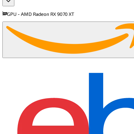
GPU -
AMD Radeon RX 9070 XT​​​​‌ ‍ ​‍​‍‌‍ ‌ ​‍‌‍‍‌‌‍‌ ‌‍‍‌‌‍ ‍​‍​‍​ ‍‍​‍​‍‌ ​ ‌‍​‌‌‍ ‍‌‍‍‌‌ ‌​‌ ‍‌​‍ ‍‌‍‍‌‌‍ ​‍​‍​‍ ​​‍​‍‌‍‍​‌ ​‍‌‍‌‌‌‍‌‍​‍​‍​ ‍‍​‍​‍​‍ ‌‍​‌‌‍‌​‌‍ ‌‌‍‍‌‌‍ ‍​‍ ‌‍‍‌‌‍ ‍‌ ‌​‌‍‌‌‌‍ ‍‌ ‌​​‍ ‌‍‌‌‌‍‌​‌‍‍‌‌ ‌​​‍ ‌‍ ‌‌‍ ‌‍‌​‌‍‌‌​ ‌‌ ​​‌ ​‍‌‍‌‌‌ ​ ‌‍‌‌‌‍ ‍‌ ‌​‌‍​‌‌ ‌​‌‍‍‌‌‍ ‌‍ ‍​ ‍ ‌‍‍‌‌‍‌​​ ‌​ ‍​​ ​​​ ‌​​ ‌ ‌‍​ ​ ‌‍‌‍‌‍​ ​​​‍ ‌​ ‌ ‌‍​‌​ ​​​ ‍​​‍ ‌​ ‌​‌‍​ ‌‍​‌‌‍‌‍​‍ ‌‌‍​‌​ ​​​ ‍​​ ‍​​‍ ‌‌‍​‌​ ‍​​ ‌​‌‍‌‍​ ‍‌​ ​‍‌‍​‌​ ‍​‌‍​‌​ ‌‍​ ‌ ‌‍‌‌​ ‍ ‌ ‌​‌ ‍‌‌ ​​‌‍‌‌​ ‌‌‍‌ ‌ ​​‌ ‌‌​ ‍ ‌ ​​‌‍​‌‌ ‌​‌‍‍​​ ‌‌‍ ‍‌‍​‌‌‍ ‌‌‍‌‌​ ‌‍​‍‌‍​‌‌ ​ ‌‍‌‌‌‌‌‌‌ ​‍‌‍ ​​ ‌​‍‌‌​ ​‍‌​‌‍‌‍​‌‌‍‌​‌‍ ‌‌‍‍‌‌‍ ‍​‍‌‍‌‍‍‌‌‍‌​​ ‌​ ‍​​ ​​​ ‌​​ ‌ ‌‍​ ​ ‌‍‌‍‌‍​ ​​​‍ ‌​ ‌ ‌‍​‌​ ​​​ ‍​​‍ ‌​ ‌​‌‍​ ‌‍​‌‌‍‌‍​‍ ‌‌‍​‌​ ​​​ ‍​​ ‍​​‍ ‌‌‍​‌​ ‍​​ ‌​‌‍‌‍​ ‍‌​ ​‍‌‍​‌​ ‍​‌‍​‌​ ‌‍​ ‌ ‌‍‌‌​‍‌‍‌ ‌​‌ ‍‌‌ ​​‌‍‌‌​ ‌‌‍‌ ‌ ​​‌ ‌‌​‍‌‍‌ ​​‌‍​‌‌ ‌​‌‍‍​​ ‌‌‍ ‍‌‍​‌‌‍ ‌‌‍‌‌​‍‌‍‌ ​​‌‍‌‌‌ ​‍‌ ​ ‌ ​​‌‍‌‌‌‍​ ‌ ‌​‌‍‍‌‌ ‌‍‌‍‌‌​ ‌‌ ​​‌ ‌‌‌‍​‍‌‍ ​‌‍‍‌‌ ​ ‌‍‍​‌‍‌‌‌‍‌​​‍​‍‌ ‌
find more on
cpus.gg