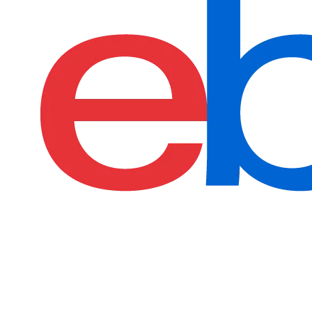
find more on
cpus.gg