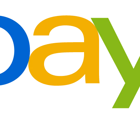
€430.18