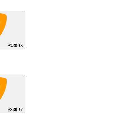
€430.18
€339.17