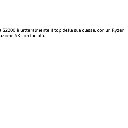
 $2200 è letteralmente il top della sua classe, con un Ryzen
​‍​ ​‍​‍‌‌​ ‌‌‌​‌​​‍ ‍‌‍​ ‌‍‍​‌‍‍‌‌‍ ​‌‍‌​‌ ​‍‌‍‌‌‌‍ ‍​‍‌‌​ ‌‌‌​​‍‌‌ ‌‍‍ ‌‍‌‌‌ ‍‌​‍‌‌​ ​ ‌​‌​​‍‌‌​ ​ ‌​‌​​‍‌‌​ ​‍​ ​‍‌‍‌‌​ ​‌​ ‍‌​ ‌‌‌‍‌‌​ ‍​‌‍‌‌​ ​‌​ ‌‌​ ​ ​ ‌‍​ ‍‌​‍‌‌​ ​‍​ ​‍​‍‌‌​ ‌‌‌​‌​​‍ ‍‌ ‌​‌‍‌‌‌ ‍​‌ ‌​​‍‌‍‌ ​​‌‍‌‌‌ ​‍‌ ​ ‌ ​​‌‍‌‌‌‍​ ‌ ‌​‌‍‍‌‌ ‌‍‌‍‌‌​ ‌‌ ​​‌ ‌‌‌‍​‍‌‍ ​‌‍‍‌‌ ​ ‌‍‍​‌‍‌‌‌‍‌​​‍​‍‌ ‌