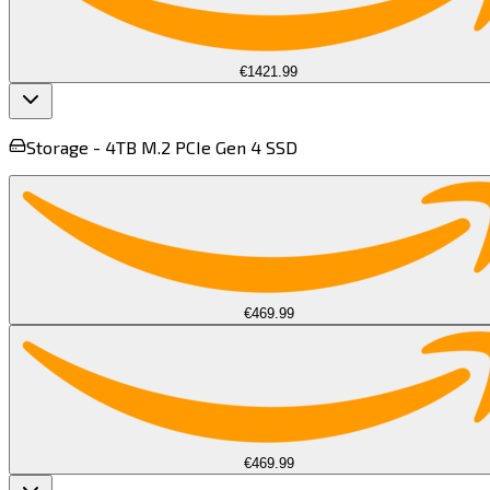
€1421.99
Storage -
4TB M.2 PCIe Gen 4 SSD​​​​‌ ‍ ​‍​‍‌‍ ‌ ​‍‌‍‍‌‌‍‌ ‌‍‍‌‌‍ ‍​‍​‍​ ‍‍​‍​‍‌ ​ ‌‍​‌‌‍ ‍‌‍‍‌‌ ‌​‌ ‍‌​‍ ‍‌‍‍‌‌‍ ​‍​‍​‍ ​​‍​‍‌‍‍​‌ ​‍‌‍‌‌‌‍‌‍​‍​‍​ ‍‍​‍​‍​‍ ‌‍​‌‌‍‌​‌‍ ‌‌‍‍‌‌‍ ‍​‍ ‌‍‍‌‌‍ ‍‌ ‌​‌‍‌‌‌‍ ‍‌ ‌​​‍ ‌‍‌‌‌‍‌​‌‍‍‌‌ ‌​​‍ ‌‍ ‌‌‍ ‌‍‌​‌‍‌‌​ ‌‌ ​​‌ ​‍‌‍‌‌‌ ​ ‌‍‌‌‌‍ ‍‌ ‌​‌‍​‌‌ ‌​‌‍‍‌‌‍ ‌‍ ‍​ ‍ ‌‍‍‌‌‍‌​​ ‌​ ‌‍‌‍‌​‌‍‌‌​ ​‌​ ‌​​ ​ ‌‍​‌‌‍​ ​‍ ‌‌‍‌​​ ‍​​ ‌‍​ ‍​​‍ ‌​ ‌​‌‍​‌​ ‍​​ ‍​​‍ ‌​ ‍‌​ ​‌​ ‌​​ ​‍​‍ ‌​ ‌ ​ ​​​ ​‍‌‍​‌‌‍​‍​ ‌​‌‍‌‌​ ‌​‌‍‌​‌‍‌‌‌‍​‍‌‍‌‍​ ‍ ‌ ‌​‌ ‍‌‌ ​​‌‍‌‌​ ‌‌ ​ ‌ ‌​‌‍ ‌ ​‍‌‍​‌‌‍‌ ‌‍‌‌​ ‍ ‌ ​​‌‍​‌‌ ‌​‌‍‍​​ ‌‌‍ ‍‌‍​‌‌‍ ‌‌‍‌‌​ ‌‍​‍‌‍​‌‌ ​ ‌‍‌‌‌‌‌‌‌ ​‍‌‍ ​​ ‌​‍‌‌​ ​‍‌​‌‍‌‍​‌‌‍‌​‌‍ ‌‌‍‍‌‌‍ ‍​‍‌‍‌‍‍‌‌‍‌​​ ‌​ ‌‍‌‍‌​‌‍‌‌​ ​‌​ ‌​​ ​ ‌‍​‌‌‍​ ​‍ ‌‌‍‌​​ ‍​​ ‌‍​ ‍​​‍ ‌​ ‌​‌‍​‌​ ‍​​ ‍​​‍ ‌​ ‍‌​ ​‌​ ‌​​ ​‍​‍ ‌​ ‌ ​ ​​​ ​‍‌‍​‌‌‍​‍​ ‌​‌‍‌‌​ ‌​‌‍‌​‌‍‌‌‌‍​‍‌‍‌‍​‍‌‍‌ ‌​‌ ‍‌‌ ​​‌‍‌‌​ ‌‌ ​ ‌ ‌​‌‍ ‌ ​‍‌‍​‌‌‍‌ ‌‍‌‌​‍‌‍‌ ​​‌‍​‌‌ ‌​‌‍‍​​ ‌‌‍ ‍‌‍​‌‌‍ ‌‌‍‌‌​‍‌‍‌ ​​‌‍‌‌‌ ​‍‌ ​ ‌ ​​‌‍‌‌‌‍​ ‌ ‌​‌‍‍‌‌ ‌‍‌‍‌‌​ ‌‌ ​​‌ ‌‌‌‍​‍‌‍ ​‌‍‍‌‌ ​ ‌‍‍​‌‍‌‌‌‍‌​​‍​‍‌ ‌
€469.99
€469.99