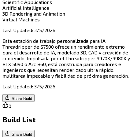
Scientific Applications​​​​‌ ‍ ​‍​‍‌‍ ‌ ​‍‌‍‍‌‌‍‌ ‌‍‍‌‌‍ ‍​‍​‍​ ‍‍​‍​‍‌ ​ ‌‍​‌‌‍ ‍‌‍‍‌‌ ‌​‌ ‍‌​‍ ‍‌‍‍‌‌‍ ​‍​‍​‍ ​​‍​‍‌‍‍​‌ ​‍‌‍‌‌‌‍‌‍​‍​‍​ ‍‍​‍​‍​‍ ‌‍​‌‌‍‌​‌‍ ‌‌‍‍‌‌‍ ‍​‍ ‌‍‍‌‌‍ ‍‌ ‌​‌‍‌‌‌‍ ‍‌ ‌​​‍ ‌‍‌‌‌‍‌​‌‍‍‌‌ ‌​​‍ ‌‍ ‌‌‍ ‌‍‌​‌‍‌‌​ ‌‌ ​​‌ ​‍‌‍‌‌‌ ​ ‌‍‌‌‌‍ ‍‌ ‌​‌‍​‌‌ ‌​‌‍‍‌‌‍ ‌‍ ‍​ ‍ ‌‍‍‌‌‍‌​​ ‌‌‍‌​‌‍​‌​ ‌ ​ ​‍‌‍​‌​ ​‍‌‍​‌​ ‌‍​‍ ‌‌‍‌​​ ‌​​ ‌‍‌‍‌‍​‍ ‌​ ‌​​ ​ ​ ‌‌​ ​ ​‍ ‌​ ‍​​ ​‌‌‍​‌​ ‌ ​‍ ‌‌‍​‍‌‍​‍‌‍​‌​ ‌‍​ ​​‌‍‌‍​ ​‌​ ‌ ​ ‍​​ ​​‌‍​ ​ ‍​​ ‍ ‌ ‌​‌ ‍‌‌ ​​‌‍‌‌​ ‌‌ ‌​‌‍​‌‌‍‌ ​ ‍ ‌ ​​‌‍​‌‌ ‌​‌‍‍​​ ‌‌‍ ‍‌‍​‌‌‍ ‌‌‍‌‌​ ‌‍​‍‌‍​‌‌ ​ ‌‍‌‌‌‌‌‌‌ ​‍‌‍ ​​ ‌​‍‌‌​ ​‍‌​‌‍‌‍​‌‌‍‌​‌‍ ‌‌‍‍‌‌‍ ‍​‍‌‍‌‍‍‌‌‍‌​​ ‌‌‍‌​‌‍​‌​ ‌ ​ ​‍‌‍​‌​ ​‍‌‍​‌​ ‌‍​‍ ‌‌‍‌​​ ‌​​ ‌‍‌‍‌‍​‍ ‌​ ‌​​ ​ ​ ‌‌​ ​ ​‍ ‌​ ‍​​ ​‌‌‍​‌​ ‌ ​‍ ‌‌‍​‍‌‍​‍‌‍​‌​ ‌‍​ ​​‌‍‌‍​ ​‌​ ‌ ​ ‍​​ ​​‌‍​ ​ ‍​​‍‌‍‌ ‌​‌ ‍‌‌ ​​‌‍‌‌​ ‌‌ ‌​‌‍​‌‌‍‌ ​‍‌‍‌ ​​‌‍​‌‌ ‌​‌‍‍​​ ‌‌‍ ‍‌‍​‌‌‍ ‌‌‍‌‌​‍‌‍‌ ​​‌‍‌‌‌ ​‍‌ ​ ‌ ​​‌‍‌‌‌‍​ ‌ ‌​‌‍‍‌‌ ‌‍‌‍‌‌​ ‌‌ ​​‌ ‌‌‌‍​‍‌‍ ​‌‍‍‌‌ ​ ‌‍‍​‌‍‌‌‌‍‌​​‍​‍‌ ‌
Artificial Intelligence​​​​‌ ‍ ​‍​‍‌‍ ‌ ​‍‌‍‍‌‌‍‌ ‌‍‍‌‌‍ ‍​‍​‍​ ‍‍​‍​‍‌ ​ ‌‍​‌‌‍ ‍‌‍‍‌‌ ‌​‌ ‍‌​‍ ‍‌‍‍‌‌‍ ​‍​‍​‍ ​​‍​‍‌‍‍​‌ ​‍‌‍‌‌‌‍‌‍​‍​‍​ ‍‍​‍​‍​‍ ‌‍​‌‌‍‌​‌‍ ‌‌‍‍‌‌‍ ‍​‍ ‌‍‍‌‌‍ ‍‌ ‌​‌‍‌‌‌‍ ‍‌ ‌​​‍ ‌‍‌‌‌‍‌​‌‍‍‌‌ ‌​​‍ ‌‍ ‌‌‍ ‌‍‌​‌‍‌‌​ ‌‌ ​​‌ ​‍‌‍‌‌‌ ​ ‌‍‌‌‌‍ ‍‌ ‌​‌‍​‌‌ ‌​‌‍‍‌‌‍ ‌‍ ‍​ ‍ ‌‍‍‌‌‍‌​​ ‌‌‍‌‌‌‍‌‌​ ‍​​ ​ ​ ​‍​ ‍​‌‍​‍​ ​‍​‍ ‌‌‍‌​​ ‌ ​ ​‍​ ​​​‍ ‌​ ‌​‌‍​‌​ ​​‌‍‌‍​‍ ‌​ ‍​​ ‌‌​ ‌‍​ ‍​​‍ ‌‌‍‌‍‌‍​‌​ ‌‌​ ​​​ ​‌‌‍​‍‌‍‌‌‌‍​‍​ ‍​‌‍​‌‌‍​‌​ ‍​​ ‍ ‌ ‌​‌ ‍‌‌ ​​‌‍‌‌​ ‌‌ ‌​‌‍​‌‌‍‌ ​ ‍ ‌ ​​‌‍​‌‌ ‌​‌‍‍​​ ‌‌‍ ‍‌‍​‌‌‍ ‌‌‍‌‌​ ‌‍​‍‌‍​‌‌ ​ ‌‍‌‌‌‌‌‌‌ ​‍‌‍ ​​ ‌​‍‌‌​ ​‍‌​‌‍‌‍​‌‌‍‌​‌‍ ‌‌‍‍‌‌‍ ‍​‍‌‍‌‍‍‌‌‍‌​​ ‌‌‍‌‌‌‍‌‌​ ‍​​ ​ ​ ​‍​ ‍​‌‍​‍​ ​‍​‍ ‌‌‍‌​​ ‌ ​ ​‍​ ​​​‍ ‌​ ‌​‌‍​‌​ ​​‌‍‌‍​‍ ‌​ ‍​​ ‌‌​ ‌‍​ ‍​​‍ ‌‌‍‌‍‌‍​‌​ ‌‌​ ​​​ ​‌‌‍​‍‌‍‌‌‌‍​‍​ ‍​‌‍​‌‌‍​‌​ ‍​​‍‌‍‌ ‌​‌ ‍‌‌ ​​‌‍‌‌​ ‌‌ ‌​‌‍​‌‌‍‌ ​‍‌‍‌ ​​‌‍​‌‌ ‌​‌‍‍​​ ‌‌‍ ‍‌‍​‌‌‍ ‌‌‍‌‌​‍‌‍‌ ​​‌‍‌‌‌ ​‍‌ ​ ‌ ​​‌‍‌‌‌‍​ ‌ ‌​‌‍‍‌‌ ‌‍‌‍‌‌​ ‌‌ ​​‌ ‌‌‌‍​‍‌‍ ​‌‍‍‌‌ ​ ‌‍‍​‌‍‌‌‌‍‌​​‍​‍‌ ‌
3D Rendering and Animation​​​​‌ ‍ ​‍​‍‌‍ ‌ ​‍‌‍‍‌‌‍‌ ‌‍‍‌‌‍ ‍​‍​‍​ ‍‍​‍​‍‌ ​ ‌‍​‌‌‍ ‍‌‍‍‌‌ ‌​‌ ‍‌​‍ ‍‌‍‍‌‌‍ ​‍​‍​‍ ​​‍​‍‌‍‍​‌ ​‍‌‍‌‌‌‍‌‍​‍​‍​ ‍‍​‍​‍​‍ ‌‍​‌‌‍‌​‌‍ ‌‌‍‍‌‌‍ ‍​‍ ‌‍‍‌‌‍ ‍‌ ‌​‌‍‌‌‌‍ ‍‌ ‌​​‍ ‌‍‌‌‌‍‌​‌‍‍‌‌ ‌​​‍ ‌‍ ‌‌‍ ‌‍‌​‌‍‌‌​ ‌‌ ​​‌ ​‍‌‍‌‌‌ ​ ‌‍‌‌‌‍ ‍‌ ‌​‌‍​‌‌ ‌​‌‍‍‌‌‍ ‌‍ ‍​ ‍ ‌‍‍‌‌‍‌​​ ‌​ ‍​‌‍​‍‌‍​‍​ ​ ​ ‌‌​ ​ ​ ‌​​ ‌‌​‍ ‌‌‍​‍​ ​‍​ ​‌​ ​ ​‍ ‌​ ‌​‌‍​‌‌‍‌‍​ ​​​‍ ‌​ ‍‌​ ​‌​ ‌‌​ ‍‌​‍ ‌‌‍​‍‌‍​‌​ ‍​​ ‌​‌‍‌​‌‍‌​‌‍‌​​ ​​‌‍​ ​ ​‌​ ​‌‌‍​‍​ ‍ ‌ ‌​‌ ‍‌‌ ​​‌‍‌‌​ ‌‌ ‌​‌‍​‌‌‍‌ ​ ‍ ‌ ​​‌‍​‌‌ ‌​‌‍‍​​ ‌‌‍ ‍‌‍​‌‌‍ ‌‌‍‌‌​ ‌‍​‍‌‍​‌‌ ​ ‌‍‌‌‌‌‌‌‌ ​‍‌‍ ​​ ‌​‍‌‌​ ​‍‌​‌‍‌‍​‌‌‍‌​‌‍ ‌‌‍‍‌‌‍ ‍​‍‌‍‌‍‍‌‌‍‌​​ ‌​ ‍​‌‍​‍‌‍​‍​ ​ ​ ‌‌​ ​ ​ ‌​​ ‌‌​‍ ‌‌‍​‍​ ​‍​ ​‌​ ​ ​‍ ‌​ ‌​‌‍​‌‌‍‌‍​ ​​​‍ ‌​ ‍‌​ ​‌​ ‌‌​ ‍‌​‍ ‌‌‍​‍‌‍​‌​ ‍​​ ‌​‌‍‌​‌‍‌​‌‍‌​​ ​​‌‍​ ​ ​‌​ ​‌‌‍​‍​‍‌‍‌ ‌​‌ ‍‌‌ ​​‌‍‌‌​ ‌‌ ‌​‌‍​‌‌‍‌ ​‍‌‍‌ ​​‌‍​‌‌ ‌​‌‍‍​​ ‌‌‍ ‍‌‍​‌‌‍ ‌‌‍‌‌​‍‌‍‌ ​​‌‍‌‌‌ ​‍‌ ​ ‌ ​​‌‍‌‌‌‍​ ‌ ‌​‌‍‍‌‌ ‌‍‌‍‌‌​ ‌‌ ​​‌ ‌‌‌‍​‍‌‍ ​‌‍‍‌‌ ​ ‌‍‍​‌‍‌‌‌‍‌​​‍​‍‌ ‌
Virtual Machines​​​​‌ ‍ ​‍​‍‌‍ ‌ ​‍‌‍‍‌‌‍‌ ‌‍‍‌‌‍ ‍​‍​‍​ ‍‍​‍​‍‌ ​ ‌‍​‌‌‍ ‍‌‍‍‌‌ ‌​‌ ‍‌​‍ ‍‌‍‍‌‌‍ ​‍​‍​‍ ​​‍​‍‌‍‍​‌ ​‍‌‍‌‌‌‍‌‍​‍​‍​ ‍‍​‍​‍​‍ ‌‍​‌‌‍‌​‌‍ ‌‌‍‍‌‌‍ ‍​‍ ‌‍‍‌‌‍ ‍‌ ‌​‌‍‌‌‌‍ ‍‌ ‌​​‍ ‌‍‌‌‌‍‌​‌‍‍‌‌ ‌​​‍ ‌‍ ‌‌‍ ‌‍‌​‌‍‌‌​ ‌‌ ​​‌ ​‍‌‍‌‌‌ ​ ‌‍‌‌‌‍ ‍‌ ‌​‌‍​‌‌ ‌​‌‍‍‌‌‍ ‌‍ ‍​ ‍ ‌‍‍‌‌‍‌​​ ‌​ ‌​​ ​‍​ ‌ ‌‍‌​​ ‌‌‌‍‌‍​ ‌‍​ ‌‍​‍ ‌​ ‌​‌‍​ ‌‍‌​​ ​ ​‍ ‌​ ‌​​ ​‌​ ‌​‌‍​‍​‍ ‌‌‍​‌​ ‍‌​ ‌ ‌‍‌​​‍ ‌​ ‌ ​ ​ ‌‍‌‌‌‍‌‍​ ‌‍​ ‌‌​ ​ ‌‍​ ​ ‌​​ ​‍​ ‍‌​ ​‌​ ‍ ‌ ‌​‌ ‍‌‌ ​​‌‍‌‌​ ‌‌ ‌​‌‍​‌‌‍‌ ​ ‍ ‌ ​​‌‍​‌‌ ‌​‌‍‍​​ ‌‌‍ ‍‌‍​‌‌‍ ‌‌‍‌‌​ ‌‍​‍‌‍​‌‌ ​ ‌‍‌‌‌‌‌‌‌ ​‍‌‍ ​​ ‌​‍‌‌​ ​‍‌​‌‍‌‍​‌‌‍‌​‌‍ ‌‌‍‍‌‌‍ ‍​‍‌‍‌‍‍‌‌‍‌​​ ‌​ ‌​​ ​‍​ ‌ ‌‍‌​​ ‌‌‌‍‌‍​ ‌‍​ ‌‍​‍ ‌​ ‌​‌‍​ ‌‍‌​​ ​ ​‍ ‌​ ‌​​ ​‌​ ‌​‌‍​‍​‍ ‌‌‍​‌​ ‍‌​ ‌ ‌‍‌​​‍ ‌​ ‌ ​ ​ ‌‍‌‌‌‍‌‍​ ‌‍​ ‌‌​ ​ ‌‍​ ​ ‌​​ ​‍​ ‍‌​ ​‌​‍‌‍‌ ‌​‌ ‍‌‌ ​​‌‍‌‌​ ‌‌ ‌​‌‍​‌‌‍‌ ​‍‌‍‌ ​​‌‍​‌‌ ‌​‌‍‍​​ ‌‌‍ ‍‌‍​‌‌‍ ‌‌‍‌‌​‍‌‍‌ ​​‌‍‌‌‌ ​‍‌ ​ ‌ ​​‌‍‌‌‌‍​ ‌ ‌​‌‍‍‌‌ ‌‍‌‍‌‌​ ‌‌ ​​‌ ‌‌‌‍​‍‌‍ ​‌‍‍‌‌ ​ ‌‍‍​‌‍‌‌‌‍‌​​‍​‍‌ ‌
Last Updated
:
3/5/2026
Esta estación de trabajo personalizada para IA
Threadripper de $7500 ofrece un rendimiento extremo
para el desarrollo de IA, modelado 3D, CAD y creación de
contenido. Impulsada por el Threadripper 9970X/9980X y
RTX 5090 o Arc B60, está construida para creadores e
ingenieros que necesitan renderizado ultra rápido,
multitarea impecable y fiabilidad de próxima generación.​​​​‌ ‍ ​‍​‍‌‍ ‌ ​‍‌‍‍‌‌‍‌ ‌‍‍‌‌‍ ‍​‍​‍​ ‍‍​‍​‍‌ ​ ‌‍​‌‌‍ ‍‌‍‍‌‌ ‌​‌ ‍‌​‍ ‍‌‍‍‌‌‍ ​‍​‍​‍ ​​‍​‍‌‍‍​‌ ​‍‌‍‌‌‌‍‌‍​‍​‍​ ‍‍​‍​‍​‍ ‌‍​‌‌‍‌​‌‍ ‌‌‍‍‌‌‍ ‍​‍ ‌‍‍‌‌‍ ‍‌ ‌​‌‍‌‌‌‍ ‍‌ ‌​​‍ ‌‍‌‌‌‍‌​‌‍‍‌‌ ‌​​‍ ‌‍ ‌‌‍ ‌‍‌​‌‍‌‌​ ‌‌ ​​‌ ​‍‌‍‌‌‌ ​ ‌‍‌‌‌‍ ‍‌ ‌​‌‍​‌‌ ‌​‌‍‍‌‌‍ ‌‍ ‍​ ‍ ‌‍‍‌‌‍‌​​ ‌​ ‌ ​ ​ ‌‍‌‌​ ​ ​ ‌​‌‍‌‌​ ‌‍​ ‌‍​‍ ‌​ ‌‌​ ‌‌​ ‌ ​ ​​​‍ ‌​ ‌​​ ‌‍‌‍​ ‌‍​‍​‍ ‌‌‍​‍‌‍‌‍​ ‍​​ ‌ ​‍ ‌​ ​‍‌‍​ ​ ‌‌​ ‌​​ ‍‌​ ‌‌‌‍‌​​ ​ ​ ‌ ​ ‍​​ ‌‍​ ‌​​ ‍ ‌ ‌​‌ ‍‌‌ ​​‌‍‌‌​ ‌‌‍​‍‌ ‌‌‌‍‍‌‌‍ ​‌‍‌​​ ‍ ‌ ​​‌‍​‌‌ ‌​‌‍‍​​ ‌‌‍‍‌​ ​‌​ ‍​‌‍ ‍‌‌ ‌ ​ ‌‍‍​‌‍ ‌ ​‍‌ ‌​‌‌ ‌‍‌​‌‍‌‌‌ ​ ‌‍​ ​‍‌‌​ ‌‌‌​​‍‌‌ ‌‍‍ ‌‍‌‌‌ ‍‌​‍‌‌​ ​ ‌​‌​​‍‌‌​ ​ ‌​‌​​‍‌‌​ ​‍​ ​‍‌‍‌‌‌ ​ ​‍‌‌​ ​‍​ ​‍​‍‌‌​ ‌‌‌​‌​​‍ ‍‌ ‌‍‌‍​‌‌‍ ​‌ ‌‌‌‍‌‌​‍‌‌​ ‌‌‌​​‍‌‌ ‌‍‍ ‌‍‌‌‌ ‍‌​‍‌‌​ ​ ‌​‌​​‍‌‌​ ​ ‌​‌​​‍‌‌​ ​‍​ ​‍‌‍​‌​ ​‌‌‍​ ​ ‌‌‌‍​‌‌‍​‍​ ‍​​ ​ ‌‍​ ​ ‍‌​ ‌‌‌‍​ ​‍‌‌​ ​‍​ ​‍​‍‌‌​ ‌‌‌​‌​​‍ ‍‌‍​ ‌‍‍​‌‍‍‌‌‍ ​‌‍‌​‌ ​‍‌‍‌‌‌‍ ‍​‍‌‌​ ‌‌‌​​‍‌‌ ‌‍‍ ‌‍‌‌‌ ‍‌​‍‌‌​ ​ ‌​‌​​‍‌‌​ ​ ‌​‌​​‍‌‌​ ​‍​ ​‍​ ‌ ​ ​​​ ​‌‌‍‌‌‌‍‌‌​ ​​‌‍​‍‌‍‌​​ ​‍​ ‌​​ ​‌‌‍‌‌​‍‌‌​ ​‍​ ​‍​‍‌‌​ ‌‌‌​‌​​‍ ‍‌ ‌​‌‍‌‌‌ ‍​‌ ‌​​ ‌‍​‍‌‍​‌‌ ​ ‌‍‌‌‌‌‌‌‌ ​‍‌‍ ​​ ‌​‍‌‌​ ​‍‌​‌‍‌‍​‌‌‍‌​‌‍ ‌‌‍‍‌‌‍ ‍​‍‌‍‌‍‍‌‌‍‌​​ ‌​ ‌ ​ ​ ‌‍‌‌​ ​ ​ ‌​‌‍‌‌​ ‌‍​ ‌‍​‍ ‌​ ‌‌​ ‌‌​ ‌ ​ ​​​‍ ‌​ ‌​​ ‌‍‌‍​ ‌‍​‍​‍ ‌‌‍​‍‌‍‌‍​ ‍​​ ‌ ​‍ ‌​ ​‍‌‍​ ​ ‌‌​ ‌​​ ‍‌​ ‌‌‌‍‌​​ ​ ​ ‌ ​ ‍​​ ‌‍​ ‌​​‍‌‍‌ ‌​‌ ‍‌‌ ​​‌‍‌‌​ ‌‌‍​‍‌ ‌‌‌‍‍‌‌‍ ​‌‍‌​​‍‌‍‌ ​​‌‍​‌‌ ‌​‌‍‍​​ ‌‌‍‍‌​ ​‌​ ‍​‌‍ ‍‌‌ ‌ ​ ‌‍‍​‌‍ ‌ ​‍‌ ‌​‌‌ ‌‍‌​‌‍‌‌‌ ​ ‌‍​ ​‍‌‌​ ‌‌‌​​‍‌‌ ‌‍‍ ‌‍‌‌‌ ‍‌​‍‌‌​ ​ ‌​‌​​‍‌‌​ ​ ‌​‌​​‍‌‌​ ​‍​ ​‍‌‍‌‌‌ ​ ​‍‌‌​ ​‍​ ​‍​‍‌‌​ ‌‌‌​‌​​‍ ‍‌ ‌‍‌‍​‌‌‍ ​‌ ‌‌‌‍‌‌​‍‌‌​ ‌‌‌​​‍‌‌ ‌‍‍ ‌‍‌‌‌ ‍‌​‍‌‌​ ​ ‌​‌​​‍‌‌​ ​ ‌​‌​​‍‌‌​ ​‍​ ​‍‌‍​‌​ ​‌‌‍​ ​ ‌‌‌‍​‌‌‍​‍​ ‍​​ ​ ‌‍​ ​ ‍‌​ ‌‌‌‍​ ​‍‌‌​ ​‍​ ​‍​‍‌‌​ ‌‌‌​‌​​‍ ‍‌‍​ ‌‍‍​‌‍‍‌‌‍ ​‌‍‌​‌ ​‍‌‍‌‌‌‍ ‍​‍‌‌​ ‌‌‌​​‍‌‌ ‌‍‍ ‌‍‌‌‌ ‍‌​‍‌‌​ ​ ‌​‌​​‍‌‌​ ​ ‌​‌​​‍‌‌​ ​‍​ ​‍​ ‌ ​ ​​​ ​‌‌‍‌‌‌‍‌‌​ ​​‌‍​‍‌‍‌​​ ​‍​ ‌​​ ​‌‌‍‌‌​‍‌‌​ ​‍​ ​‍​‍‌‌​ ‌‌‌​‌​​‍ ‍‌ ‌​‌‍‌‌‌ ‍​‌ ‌​​‍‌‍‌ ​​‌‍‌‌‌ ​‍‌ ​ ‌ ​​‌‍‌‌‌‍​ ‌ ‌​‌‍‍‌‌ ‌‍‌‍‌‌​ ‌‌ ​​‌ ‌‌‌‍​‍‌‍ ​‌‍‍‌‌ ​ ‌‍‍​‌‍‌‌‌‍‌​​‍​‍‌ ‌
Last Updated
:
3/5/2026
Share Build
0
Build List
Share Build