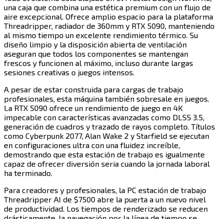
una caja que combina una estética premium con un flujo de
aire excepcional. Ofrece amplio espacio para la plataforma
Threadripper, radiador de 360mm y RTX 5090, manteniendo
al mismo tiempo un excelente rendimiento térmico. Su
diseño limpio y la disposición abierta de ventilación
aseguran que todos los componentes se mantengan
frescos y funcionen al máximo, incluso durante largas
sesiones creativas o juegos intensos.​​​​‌ ‍ ​‍​‍‌‍ ‌ ​‍‌‍‍‌‌‍‌ ‌‍‍‌‌‍ ‍​‍​‍​ ‍‍​‍​‍‌ ​ ‌‍​‌‌‍ ‍‌‍‍‌‌ ‌​‌ ‍‌​‍ ‍‌‍‍‌‌‍ ​‍​‍​‍ ​​‍​‍‌‍‍​‌ ​‍‌‍‌‌‌‍‌‍​‍​‍​ ‍‍​‍​‍​‍ ‌‍​‌‌‍‌​‌‍ ‌‌‍‍‌‌‍ ‍​‍ ‌‍‍‌‌‍ ‍‌ ‌​‌‍‌‌‌‍ ‍‌ ‌​​‍ ‌‍‌‌‌‍‌​‌‍‍‌‌ ‌​​‍ ‌‍ ‌‌‍ ‌‍‌​‌‍‌‌​ ‌‌ ​​‌ ​‍‌‍‌‌‌ ​ ‌‍‌‌‌‍ ‍‌ ‌​‌‍​‌‌ ‌​‌‍‍‌‌‍ ‌‍ ‍​ ‍ ‌‍‍‌‌‍‌​​ ‌​ ‌ ​ ​ ‌‍‌‌​ ​ ​ ‌​‌‍‌‌​ ‌‍​ ‌‍​‍ ‌​ ‌‌​ ‌‌​ ‌ ​ ​​​‍ ‌​ ‌​​ ‌‍‌‍​ ‌‍​‍​‍ ‌‌‍​‍‌‍‌‍​ ‍​​ ‌ ​‍ ‌​ ​‍‌‍​ ​ ‌‌​ ‌​​ ‍‌​ ‌‌‌‍‌​​ ​ ​ ‌ ​ ‍​​ ‌‍​ ‌​​ ‍ ‌ ‌​‌ ‍‌‌ ​​‌‍‌‌​ ‌‌‍​‍‌ ‌‌‌‍‍‌‌‍ ​‌‍‌​​ ‍ ‌ ​​‌‍​‌‌ ‌​‌‍‍​​ ‌‌‍‍‌​ ​‌​ ‍​‌‍ ‍‌‌ ‌‍ ​‌‍ ‌‍ ‍‌‍‌ ‌‌ ‌‍‌​‌‍‌‌‌ ​ ‌‍​ ​‍‌‌​ ‌‌‌​​‍‌‌ ‌‍‍ ‌‍‌‌‌ ‍‌​‍‌‌​ ​ ‌​‌​​‍‌‌​ ​ ‌​‌​​‍‌‌​ ​‍​ ​‍‌‍‌‌‌ ​ ​‍‌‌​ ​‍​ ​‍​‍‌‌​ ‌‌‌​‌​​‍ ‍‌ ‌‍‌‍​‌‌‍ ​‌ ‌‌‌‍‌‌​‍‌‌​ ‌‌‌​​‍‌‌ ‌‍‍ ‌‍‌‌‌ ‍‌​‍‌‌​ ​ ‌​‌​​‍‌‌​ ​ ‌​‌​​‍‌‌​ ​‍​ ​‍​ ​​​ ​‌​ ​‌​ ​​‌‍​‍‌‍‌​​ ‌ ‌‍​‌​ ​‌‌‍​‌​ ​‌‌‍​‍​‍‌‌​ ​‍​ ​‍​‍‌‌​ ‌‌‌​‌​​‍ ‍‌‍​ ‌‍‍​‌‍‍‌‌‍ ​‌‍‌​‌ ​‍‌‍‌‌‌‍ ‍​‍‌‌​ ‌‌‌​​‍‌‌ ‌‍‍ ‌‍‌‌‌ ‍‌​‍‌‌​ ​ ‌​‌​​‍‌‌​ ​ ‌​‌​​‍‌‌​ ​‍​ ​‍​ ​‌​ ​‌​ ‌​​ ‍​​ ‌​​ ​​​ ​ ​ ‍​​ ‌‍​ ​‍​ ​‍​ ‌‍​‍‌‌​ ​‍​ ​‍​‍‌‌​ ‌‌‌​‌​​‍ ‍‌ ‌​‌‍‌‌‌ ‍​‌ ‌​​ ‌‍​‍‌‍​‌‌ ​ ‌‍‌‌‌‌‌‌‌ ​‍‌‍ ​​ ‌​‍‌‌​ ​‍‌​‌‍‌‍​‌‌‍‌​‌‍ ‌‌‍‍‌‌‍ ‍​‍‌‍‌‍‍‌‌‍‌​​ ‌​ ‌ ​ ​ ‌‍‌‌​ ​ ​ ‌​‌‍‌‌​ ‌‍​ ‌‍​‍ ‌​ ‌‌​ ‌‌​ ‌ ​ ​​​‍ ‌​ ‌​​ ‌‍‌‍​ ‌‍​‍​‍ ‌‌‍​‍‌‍‌‍​ ‍​​ ‌ ​‍ ‌​ ​‍‌‍​ ​ ‌‌​ ‌​​ ‍‌​ ‌‌‌‍‌​​ ​ ​ ‌ ​ ‍​​ ‌‍​ ‌​​‍‌‍‌ ‌​‌ ‍‌‌ ​​‌‍‌‌​ ‌‌‍​‍‌ ‌‌‌‍‍‌‌‍ ​‌‍‌​​‍‌‍‌ ​​‌‍​‌‌ ‌​‌‍‍​​ ‌‌‍‍‌​ ​‌​ ‍​‌‍ ‍‌‌ ‌‍ ​‌‍ ‌‍ ‍‌‍‌ ‌‌ ‌‍‌​‌‍‌‌‌ ​ ‌‍​ ​‍‌‌​ ‌‌‌​​‍‌‌ ‌‍‍ ‌‍‌‌‌ ‍‌​‍‌‌​ ​ ‌​‌​​‍‌‌​ ​ ‌​‌​​‍‌‌​ ​‍​ ​‍‌‍‌‌‌ ​ ​‍‌‌​ ​‍​ ​‍​‍‌‌​ ‌‌‌​‌​​‍ ‍‌ ‌‍‌‍​‌‌‍ ​‌ ‌‌‌‍‌‌​‍‌‌​ ‌‌‌​​‍‌‌ ‌‍‍ ‌‍‌‌‌ ‍‌​‍‌‌​ ​ ‌​‌​​‍‌‌​ ​ ‌​‌​​‍‌‌​ ​‍​ ​‍​ ​​​ ​‌​ ​‌​ ​​‌‍​‍‌‍‌​​ ‌ ‌‍​‌​ ​‌‌‍​‌​ ​‌‌‍​‍​‍‌‌​ ​‍​ ​‍​‍‌‌​ ‌‌‌​‌​​‍ ‍‌‍​ ‌‍‍​‌‍‍‌‌‍ ​‌‍‌​‌ ​‍‌‍‌‌‌‍ ‍​‍‌‌​ ‌‌‌​​‍‌‌ ‌‍‍ ‌‍‌‌‌ ‍‌​‍‌‌​ ​ ‌​‌​​‍‌‌​ ​ ‌​‌​​‍‌‌​ ​‍​ ​‍​ ​‌​ ​‌​ ‌​​ ‍​​ ‌​​ ​​​ ​ ​ ‍​​ ‌‍​ ​‍​ ​‍​ ‌‍​‍‌‌​ ​‍​ ​‍​‍‌‌​ ‌‌‌​‌​​‍ ‍‌ ‌​‌‍‌‌‌ ‍​‌ ‌​​‍‌‍‌ ​​‌‍‌‌‌ ​‍‌ ​ ‌ ​​‌‍‌‌‌‍​ ‌ ‌​‌‍‍‌‌ ‌‍‌‍‌‌​ ‌‌ ​​‌ ‌‌‌‍​‍‌‍ ​‌‍‍‌‌ ​ ‌‍‍​‌‍‌‌‌‍‌​​‍​‍‌ ‌
A pesar de estar construida para cargas de trabajo
profesionales, esta máquina también sobresale en juegos.
La RTX 5090 ofrece un rendimiento de juego en 4K
impecable con características avanzadas como DLSS 3.5,
generación de cuadros y trazado de rayos completo. Títulos
como Cyberpunk 2077, Alan Wake 2 y Starfield se ejecutan
en configuraciones ultra con una fluidez increíble,
demostrando que esta estación de trabajo es igualmente
capaz de ofrecer diversión seria cuando la jornada laboral
ha terminado.​​​​‌ ‍ ​‍​‍‌‍ ‌ ​‍‌‍‍‌‌‍‌ ‌‍‍‌‌‍ ‍​‍​‍​ ‍‍​‍​‍‌ ​ ‌‍​‌‌‍ ‍‌‍‍‌‌ ‌​‌ ‍‌​‍ ‍‌‍‍‌‌‍ ​‍​‍​‍ ​​‍​‍‌‍‍​‌ ​‍‌‍‌‌‌‍‌‍​‍​‍​ ‍‍​‍​‍​‍ ‌‍​‌‌‍‌​‌‍ ‌‌‍‍‌‌‍ ‍​‍ ‌‍‍‌‌‍ ‍‌ ‌​‌‍‌‌‌‍ ‍‌ ‌​​‍ ‌‍‌‌‌‍‌​‌‍‍‌‌ ‌​​‍ ‌‍ ‌‌‍ ‌‍‌​‌‍‌‌​ ‌‌ ​​‌ ​‍‌‍‌‌‌ ​ ‌‍‌‌‌‍ ‍‌ ‌​‌‍​‌‌ ‌​‌‍‍‌‌‍ ‌‍ ‍​ ‍ ‌‍‍‌‌‍‌​​ ‌​ ‌ ​ ​ ‌‍‌‌​ ​ ​ ‌​‌‍‌‌​ ‌‍​ ‌‍​‍ ‌​ ‌‌​ ‌‌​ ‌ ​ ​​​‍ ‌​ ‌​​ ‌‍‌‍​ ‌‍​‍​‍ ‌‌‍​‍‌‍‌‍​ ‍​​ ‌ ​‍ ‌​ ​‍‌‍​ ​ ‌‌​ ‌​​ ‍‌​ ‌‌‌‍‌​​ ​ ​ ‌ ​ ‍​​ ‌‍​ ‌​​ ‍ ‌ ‌​‌ ‍‌‌ ​​‌‍‌‌​ ‌‌‍​‍‌ ‌‌‌‍‍‌‌‍ ​‌‍‌​​ ‍ ‌ ​​‌‍​‌‌ ‌​‌‍‍​​ ‌‌‍‍‌​ ​‌​ ‍​‌‍ ‍‌‌ ‌‍ ​‌‍ ‌‍ ‍‌‍‌ ‌‌ ‌‍‌​‌‍‌‌‌ ​ ‌‍​ ​‍‌‌​ ‌‌‌​​‍‌‌ ‌‍‍ ‌‍‌‌‌ ‍‌​‍‌‌​ ​ ‌​‌​​‍‌‌​ ​ ‌​‌​​‍‌‌​ ​‍​ ​‍‌‍‌‌‌ ​ ​‍‌‌​ ​‍​ ​‍​‍‌‌​ ‌‌‌​‌​​‍ ‍‌ ‌‍‌‍​‌‌‍ ​‌ ‌‌‌‍‌‌​‍‌‌​ ‌‌‌​​‍‌‌ ‌‍‍ ‌‍‌‌‌ ‍‌​‍‌‌​ ​ ‌​‌​​‍‌‌​ ​ ‌​‌​​‍‌‌​ ​‍​ ​‍​ ‌​‌‍‌​​ ​‍​ ‍‌‌‍‌‍‌‍​‌‌‍​‍​ ‌ ‌‍​‌​ ‍​‌‍‌‍​ ‍‌​‍‌‌​ ​‍​ ​‍​‍‌‌​ ‌‌‌​‌​​‍ ‍‌‍​ ‌‍‍​‌‍‍‌‌‍ ​‌‍‌​‌ ​‍‌‍‌‌‌‍ ‍​‍‌‌​ ‌‌‌​​‍‌‌ ‌‍‍ ‌‍‌‌‌ ‍‌​‍‌‌​ ​ ‌​‌​​‍‌‌​ ​ ‌​‌​​‍‌‌​ ​‍​ ​‍‌‍‌‌​ ‌‍‌‍‌‍​ ‌​‌‍​ ‌‍​‌‌‍‌‍​ ‌‍​ ​​​ ​​‌‍‌‌​ ‌ ​‍‌‌​ ​‍​ ​‍​‍‌‌​ ‌‌‌​‌​​‍ ‍‌ ‌​‌‍‌‌‌ ‍​‌ ‌​​ ‌‍​‍‌‍​‌‌ ​ ‌‍‌‌‌‌‌‌‌ ​‍‌‍ ​​ ‌​‍‌‌​ ​‍‌​‌‍‌‍​‌‌‍‌​‌‍ ‌‌‍‍‌‌‍ ‍​‍‌‍‌‍‍‌‌‍‌​​ ‌​ ‌ ​ ​ ‌‍‌‌​ ​ ​ ‌​‌‍‌‌​ ‌‍​ ‌‍​‍ ‌​ ‌‌​ ‌‌​ ‌ ​ ​​​‍ ‌​ ‌​​ ‌‍‌‍​ ‌‍​‍​‍ ‌‌‍​‍‌‍‌‍​ ‍​​ ‌ ​‍ ‌​ ​‍‌‍​ ​ ‌‌​ ‌​​ ‍‌​ ‌‌‌‍‌​​ ​ ​ ‌ ​ ‍​​ ‌‍​ ‌​​‍‌‍‌ ‌​‌ ‍‌‌ ​​‌‍‌‌​ ‌‌‍​‍‌ ‌‌‌‍‍‌‌‍ ​‌‍‌​​‍‌‍‌ ​​‌‍​‌‌ ‌​‌‍‍​​ ‌‌‍‍‌​ ​‌​ ‍​‌‍ ‍‌‌ ‌‍ ​‌‍ ‌‍ ‍‌‍‌ ‌‌ ‌‍‌​‌‍‌‌‌ ​ ‌‍​ ​‍‌‌​ ‌‌‌​​‍‌‌ ‌‍‍ ‌‍‌‌‌ ‍‌​‍‌‌​ ​ ‌​‌​​‍‌‌​ ​ ‌​‌​​‍‌‌​ ​‍​ ​‍‌‍‌‌‌ ​ ​‍‌‌​ ​‍​ ​‍​‍‌‌​ ‌‌‌​‌​​‍ ‍‌ ‌‍‌‍​‌‌‍ ​‌ ‌‌‌‍‌‌​‍‌‌​ ‌‌‌​​‍‌‌ ‌‍‍ ‌‍‌‌‌ ‍‌​‍‌‌​ ​ ‌​‌​​‍‌‌​ ​ ‌​‌​​‍‌‌​ ​‍​ ​‍​ ‌​‌‍‌​​ ​‍​ ‍‌‌‍‌‍‌‍​‌‌‍​‍​ ‌ ‌‍​‌​ ‍​‌‍‌‍​ ‍‌​‍‌‌​ ​‍​ ​‍​‍‌‌​ ‌‌‌​‌​​‍ ‍‌‍​ ‌‍‍​‌‍‍‌‌‍ ​‌‍‌​‌ ​‍‌‍‌‌‌‍ ‍​‍‌‌​ ‌‌‌​​‍‌‌ ‌‍‍ ‌‍‌‌‌ ‍‌​‍‌‌​ ​ ‌​‌​​‍‌‌​ ​ ‌​‌​​‍‌‌​ ​‍​ ​‍‌‍‌‌​ ‌‍‌‍‌‍​ ‌​‌‍​ ‌‍​‌‌‍‌‍​ ‌‍​ ​​​ ​​‌‍‌‌​ ‌ ​‍‌‌​ ​‍​ ​‍​‍‌‌​ ‌‌‌​‌​​‍ ‍‌ ‌​‌‍‌‌‌ ‍​‌ ‌​​‍‌‍‌ ​​‌‍‌‌‌ ​‍‌ ​ ‌ ​​‌‍‌‌‌‍​ ‌ ‌​‌‍‍‌‌ ‌‍‌‍‌‌​ ‌‌ ​​‌ ‌‌‌‍​‍‌‍ ​‌‍‍‌‌ ​ ‌‍‍​‌‍‌‌‌‍‌​​‍​‍‌ ‌
Para creadores y profesionales, la PC estación de trabajo
Threadripper AI de $7500 abre la puerta a un nuevo nivel
de productividad. Los tiempos de renderizado se reducen
drásticamente, la navegación por la línea de tiempo se