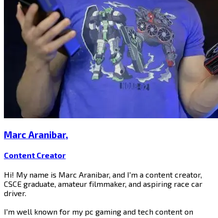
Marc Aranibar​​​​‌ ‍ ​‍​‍‌‍ ‌ ​‍‌‍‍‌‌‍‌ ‌‍‍‌‌‍ ‍​‍​‍​ ‍‍​‍​‍‌ ​ ‌‍​‌‌‍ ‍‌‍‍‌‌ ‌​‌ ‍‌​‍ ‍‌‍‍‌‌‍ ​‍​‍​‍ ​​‍​‍‌‍‍​‌ ​‍‌‍‌‌‌‍‌‍​‍​‍​ ‍‍​‍​‍​‍ ‌‍​‌‌‍‌​‌‍ ‌‌‍‍‌‌‍ ‍​‍ ‌‍‍‌‌‍ ‍‌ ‌​‌‍‌‌‌‍ ‍‌ ‌​​‍ ‌‍‌‌‌‍‌​‌‍‍‌‌ ‌​​‍ ‌‍ ‌‌‍ ‌‍‌​‌‍‌‌​ ‌‌ ​​‌ ​‍‌‍‌‌‌ ​ ‌‍‌‌‌‍ ‍‌ ‌​‌‍​‌‌ ‌​‌‍‍‌‌‍ ‌‍ ‍​ ‍ ‌‍‍‌‌‍‌​​ ‌‌‍‌​​ ‌ ​ ‍​​ ‌​‌‍​‌​ ​ ‌‍‌‍​ ​‍​‍ ‌‌‍​‌​ ‌‌‌‍​ ​ ​​​‍ ‌​ ‌​​ ​‌‌‍​‍​ ​‌​‍ ‌​ ‍‌​ ​​​ ‌‍‌‍​‍​‍ ‌‌‍​ ‌‍‌​‌‍​‍​ ‌‍‌‍​‍​ ‌ ​ ‌‌‌‍‌‍​ ‌ ‌‍​‌​ ​ ​ ‌ ​ ‍ ‌ ‌​‌ ‍‌‌ ​​‌‍‌‌​ ‌‌‍​‌‌ ‌‌‌ ‌​‌‍‍​‌‍ ‌ ​‍​ ‍ ‌ ​​‌‍​‌‌ ‌​‌‍‍​​ ‌‌‍ ‍‌‍​‌‌‍ ‌‌‍‌‌​ ‌‍​‍‌‍​‌‌ ​ ‌‍‌‌‌‌‌‌‌ ​‍‌‍ ​​ ‌​‍‌‌​ ​‍‌​‌‍‌‍​‌‌‍‌​‌‍ ‌‌‍‍‌‌‍ ‍​‍‌‍‌‍‍‌‌‍‌​​ ‌‌‍‌​​ ‌ ​ ‍​​ ‌​‌‍​‌​ ​ ‌‍‌‍​ ​‍​‍ ‌‌‍​‌​ ‌‌‌‍​ ​ ​​​‍ ‌​ ‌​​ ​‌‌‍​‍​ ​‌​‍ ‌​ ‍‌​ ​​​ ‌‍‌‍​‍​‍ ‌‌‍​ ‌‍‌​‌‍​‍​ ‌‍‌‍​‍​ ‌ ​ ‌‌‌‍‌‍​ ‌ ‌‍​‌​ ​ ​ ‌ ​‍‌‍‌ ‌​‌ ‍‌‌ ​​‌‍‌‌​ ‌‌‍​‌‌ ‌‌‌ ‌​‌‍‍​‌‍ ‌ ​‍​‍‌‍‌ ​​‌‍​‌‌ ‌​‌‍‍​​ ‌‌‍ ‍‌‍​‌‌‍ ‌‌‍‌‌​‍‌‍‌ ​​‌‍‌‌‌ ​‍‌ ​ ‌ ​​‌‍‌‌‌‍​ ‌ ‌​‌‍‍‌‌ ‌‍‌‍‌‌​ ‌‌ ​​‌ ‌‌‌‍​‍‌‍ ​‌‍‍‌‌ ​ ‌‍‍​‌‍‌‌‌‍‌​​‍​‍‌ ‌
,
Content Creator​​​​‌ ‍ ​‍​‍‌‍ ‌ ​‍‌‍‍‌‌‍‌ ‌‍‍‌‌‍ ‍​‍​‍​ ‍‍​‍​‍‌ ​ ‌‍​‌‌‍ ‍‌‍‍‌‌ ‌​‌ ‍‌​‍ ‍‌‍‍‌‌‍ ​‍​‍​‍ ​​‍​‍‌‍‍​‌ ​‍‌‍‌‌‌‍‌‍​‍​‍​ ‍‍​‍​‍​‍ ‌‍​‌‌‍‌​‌‍ ‌‌‍‍‌‌‍ ‍​‍ ‌‍‍‌‌‍ ‍‌ ‌​‌‍‌‌‌‍ ‍‌ ‌​​‍ ‌‍‌‌‌‍‌​‌‍‍‌‌ ‌​​‍ ‌‍ ‌‌‍ ‌‍‌​‌‍‌‌​ ‌‌ ​​‌ ​‍‌‍‌‌‌ ​ ‌‍‌‌‌‍ ‍‌ ‌​‌‍​‌‌ ‌​‌‍‍‌‌‍ ‌‍ ‍​ ‍ ‌‍‍‌‌‍‌​​ ‌‌‍‌​​ ‌ ​ ‍​​ ‌​‌‍​‌​ ​ ‌‍‌‍​ ​‍​‍ ‌‌‍​‌​ ‌‌‌‍​ ​ ​​​‍ ‌​ ‌​​ ​‌‌‍​‍​ ​‌​‍ ‌​ ‍‌​ ​​​ ‌‍‌‍​‍​‍ ‌‌‍​ ‌‍‌​‌‍​‍​ ‌‍‌‍​‍​ ‌ ​ ‌‌‌‍‌‍​ ‌ ‌‍​‌​ ​ ​ ‌ ​ ‍ ‌ ‌​‌ ‍‌‌ ​​‌‍‌‌​ ‌‌‍​‌‌ ‌‌‌ ‌​‌‍‍​‌‍ ‌ ​‍​ ‍ ‌ ​​‌‍​‌‌ ‌​‌‍‍​​ ‌‌ ‌​‌‍‍‌‌ ‌​‌‍ ​‌‍‌‌​ ‌‍​‍‌‍​‌‌ ​ ‌‍‌‌‌‌‌‌‌ ​‍‌‍ ​​ ‌​‍‌‌​ ​‍‌​‌‍‌‍​‌‌‍‌​‌‍ ‌‌‍‍‌‌‍ ‍​‍‌‍‌‍‍‌‌‍‌​​ ‌‌‍‌​​ ‌ ​ ‍​​ ‌​‌‍​‌​ ​ ‌‍‌‍​ ​‍​‍ ‌‌‍​‌​ ‌‌‌‍​ ​ ​​​‍ ‌​ ‌​​ ​‌‌‍​‍​ ​‌​‍ ‌​ ‍‌​ ​​​ ‌‍‌‍​‍​‍ ‌‌‍​ ‌‍‌​‌‍​‍​ ‌‍‌‍​‍​ ‌ ​ ‌‌‌‍‌‍​ ‌ ‌‍​‌​ ​ ​ ‌ ​‍‌‍‌ ‌​‌ ‍‌‌ ​​‌‍‌‌​ ‌‌‍​‌‌ ‌‌‌ ‌​‌‍‍​‌‍ ‌ ​‍​‍‌‍‌ ​​‌‍​‌‌ ‌​‌‍‍​​ ‌‌ ‌​‌‍‍‌‌ ‌​‌‍ ​‌‍‌‌​‍‌‍‌ ​​‌‍‌‌‌ ​‍‌ ​ ‌ ​​‌‍‌‌‌‍​ ‌ ‌​‌‍‍‌‌ ‌‍‌‍‌‌​ ‌‌ ​​‌ ‌‌‌‍​‍‌‍ ​‌‍‍‌‌ ​ ‌‍‍​‌‍‌‌‌‍‌​​‍​‍‌ ‌
Hi! My name is Marc Aranibar, and I'm a content creator,
CSCE graduate, amateur filmmaker, and aspiring race car
driver.
I'm well known for my pc gaming and tech content on