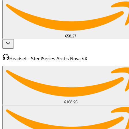
€58.27
Headset -
SteelSeries Arctis Nova 4X​​​​‌ ‍ ​‍​‍‌‍ ‌ ​‍‌‍‍‌‌‍‌ ‌‍‍‌‌‍ ‍​‍​‍​ ‍‍​‍​‍‌ ​ ‌‍​‌‌‍ ‍‌‍‍‌‌ ‌​‌ ‍‌​‍ ‍‌‍‍‌‌‍ ​‍​‍​‍ ​​‍​‍‌‍‍​‌ ​‍‌‍‌‌‌‍‌‍​‍​‍​ ‍‍​‍​‍​‍ ‌‍​‌‌‍‌​‌‍ ‌‌‍‍‌‌‍ ‍​‍ ‌‍‍‌‌‍ ‍‌ ‌​‌‍‌‌‌‍ ‍‌ ‌​​‍ ‌‍‌‌‌‍‌​‌‍‍‌‌ ‌​​‍ ‌‍ ‌‌‍ ‌‍‌​‌‍‌‌​ ‌‌ ​​‌ ​‍‌‍‌‌‌ ​ ‌‍‌‌‌‍ ‍‌ ‌​‌‍​‌‌ ‌​‌‍‍‌‌‍ ‌‍ ‍​ ‍ ‌‍‍‌‌‍‌​​ ‌‌‍​ ​ ‌ ​ ‍‌‌‍‌‌​ ‌‍​ ‌‍‌‍​ ​ ‌ ​‍ ‌​ ‍‌​ ‌‌‌‍​‌​ ‍​​‍ ‌​ ‌​​ ‌‌​ ​ ​ ‌​​‍ ‌​ ‍​​ ​‌​ ‍‌​ ‌ ​‍ ‌‌‍‌‌‌‍‌​​ ‍‌‌‍‌‌​ ​​​ ‌ ‌‍‌‍​ ‌​​ ‍​‌‍​‍​ ​‌‌‍‌​​ ‍ ‌ ‌​‌ ‍‌‌ ​​‌‍‌‌​ ‌‌‍ ‌ ‌​‌‍‍​‌‍‌‌‌ ​‍​ ‍ ‌ ​​‌‍​‌‌ ‌​‌‍‍​​ ‌‌‍ ‍‌‍​‌‌‍ ‌‌‍‌‌​ ‌‍​‍‌‍​‌‌ ​ ‌‍‌‌‌‌‌‌‌ ​‍‌‍ ​​ ‌​‍‌‌​ ​‍‌​‌‍‌‍​‌‌‍‌​‌‍ ‌‌‍‍‌‌‍ ‍​‍‌‍‌‍‍‌‌‍‌​​ ‌‌‍​ ​ ‌ ​ ‍‌‌‍‌‌​ ‌‍​ ‌‍‌‍​ ​ ‌ ​‍ ‌​ ‍‌​ ‌‌‌‍​‌​ ‍​​‍ ‌​ ‌​​ ‌‌​ ​ ​ ‌​​‍ ‌​ ‍​​ ​‌​ ‍‌​ ‌ ​‍ ‌‌‍‌‌‌‍‌​​ ‍‌‌‍‌‌​ ​​​ ‌ ‌‍‌‍​ ‌​​ ‍​‌‍​‍​ ​‌‌‍‌​​‍‌‍‌ ‌​‌ ‍‌‌ ​​‌‍‌‌​ ‌‌‍ ‌ ‌​‌‍‍​‌‍‌‌‌ ​‍​‍‌‍‌ ​​‌‍​‌‌ ‌​‌‍‍​​ ‌‌‍ ‍‌‍​‌‌‍ ‌‌‍‌‌​‍‌‍‌ ​​‌‍‌‌‌ ​‍‌ ​ ‌ ​​‌‍‌‌‌‍​ ‌ ‌​‌‍‍‌‌ ‌‍‌‍‌‌​ ‌‌ ​​‌ ‌‌‌‍​‍‌‍ ​‌‍‍‌‌ ​ ‌‍‍​‌‍‌‌‌‍‌​​‍​‍‌ ‌
€168.95