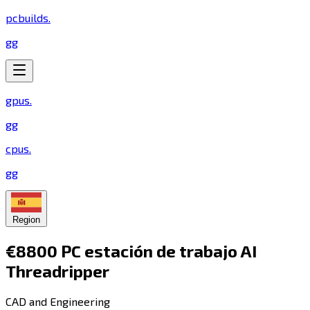
pcbuilds
.
gg
gpus
.
gg
cpus
.
gg
Region
€8800 PC estación de trabajo AI
Threadripper​​​​‌ ‍ ​‍​‍‌‍ ‌ ​‍‌‍‍‌‌‍‌ ‌‍‍‌‌‍ ‍​‍​‍​ ‍‍​‍​‍‌ ​ ‌‍​‌‌‍ ‍‌‍‍‌‌ ‌​‌ ‍‌​‍ ‍‌‍‍‌‌‍ ​‍​‍​‍ ​​‍​‍‌‍‍​‌ ​‍‌‍‌‌‌‍‌‍​‍​‍​ ‍‍​‍​‍​‍ ‌‍​‌‌‍‌​‌‍ ‌‌‍‍‌‌‍ ‍​‍ ‌‍‍‌‌‍ ‍‌ ‌​‌‍‌‌‌‍ ‍‌ ‌​​‍ ‌‍‌‌‌‍‌​‌‍‍‌‌ ‌​​‍ ‌‍ ‌‌‍ ‌‍‌​‌‍‌‌​ ‌‌ ​​‌ ​‍‌‍‌‌‌ ​ ‌‍‌‌‌‍ ‍‌ ‌​‌‍​‌‌ ‌​‌‍‍‌‌‍ ‌‍ ‍​ ‍ ‌‍‍‌‌‍‌​​ ‌​ ‌ ​ ​ ‌‍‌‌​ ​ ​ ‌​‌‍‌‌​ ‌‍​ ‌‍​‍ ‌​ ‌‌​ ‌‌​ ‌ ​ ​​​‍ ‌​ ‌​​ ‌‍‌‍​ ‌‍​‍​‍ ‌‌‍​‍‌‍‌‍​ ‍​​ ‌ ​‍ ‌​ ​‍‌‍​ ​ ‌‌​ ‌​​ ‍‌​ ‌‌‌‍‌​​ ​ ​ ‌ ​ ‍​​ ‌‍​ ‌​​ ‍ ‌ ‌​‌ ‍‌‌ ​​‌‍‌‌​ ‌‌‍​‍‌ ‌‌‌‍‍‌‌‍ ​‌‍‌​​ ‍ ‌ ​​‌‍​‌‌ ‌​‌‍‍​​ ‌‌‍‍‌​ ​‌​ ‍​‌‍ ‍‌‌ ‌‍ ‍‌‍​‌‌‍ ‌‌‍‌‌​‍‌‌​ ‌‌‌​​‍‌‌ ‌‍‍ ‌‍‌‌‌ ‍‌​‍‌‌​ ​ ‌​‌​​‍‌‌​ ​ ‌​‌​​‍‌‌​ ​‍​ ​‍‌‍‌‌‌ ​ ​‍‌‌​ ​‍​ ​‍​‍‌‌​ ‌‌‌​‌​​‍ ‍‌ ‌‍‌‍​‌‌‍ ​‌ ‌‌‌‍‌‌​ ‌‍​‍‌‍​‌‌ ​ ‌‍‌‌‌‌‌‌‌ ​‍‌‍ ​​ ‌​‍‌‌​ ​‍‌​‌‍‌‍​‌‌‍‌​‌‍ ‌‌‍‍‌‌‍ ‍​‍‌‍‌‍‍‌‌‍‌​​ ‌​ ‌ ​ ​ ‌‍‌‌​ ​ ​ ‌​‌‍‌‌​ ‌‍​ ‌‍​‍ ‌​ ‌‌​ ‌‌​ ‌ ​ ​​​‍ ‌​ ‌​​ ‌‍‌‍​ ‌‍​‍​‍ ‌‌‍​‍‌‍‌‍​ ‍​​ ‌ ​‍ ‌​ ​‍‌‍​ ​ ‌‌​ ‌​​ ‍‌​ ‌‌‌‍‌​​ ​ ​ ‌ ​ ‍​​ ‌‍​ ‌​​‍‌‍‌ ‌​‌ ‍‌‌ ​​‌‍‌‌​ ‌‌‍​‍‌ ‌‌‌‍‍‌‌‍ ​‌‍‌​​‍‌‍‌ ​​‌‍​‌‌ ‌​‌‍‍​​ ‌‌‍‍‌​ ​‌​ ‍​‌‍ ‍‌‌ ‌‍ ‍‌‍​‌‌‍ ‌‌‍‌‌​‍‌‌​ ‌‌‌​​‍‌‌ ‌‍‍ ‌‍‌‌‌ ‍‌​‍‌‌​ ​ ‌​‌​​‍‌‌​ ​ ‌​‌​​‍‌‌​ ​‍​ ​‍‌‍‌‌‌ ​ ​‍‌‌​ ​‍​ ​‍​‍‌‌​ ‌‌‌​‌​​‍ ‍‌ ‌‍‌‍​‌‌‍ ​‌ ‌‌‌‍‌‌​‍‌‍‌ ​​‌‍‌‌‌ ​‍‌ ​ ‌ ​​‌‍‌‌‌‍​ ‌ ‌​‌‍‍‌‌ ‌‍‌‍‌‌​ ‌‌ ​​‌ ‌‌‌‍​‍‌‍ ​‌‍‍‌‌ ​ ‌‍‍​‌‍‌‌‌‍‌​​‍​‍‌ ‌
CAD and Engineering​​​​‌ ‍ ​‍​‍‌‍ ‌ ​‍‌‍‍‌‌‍‌ ‌‍‍‌‌‍ ‍​‍​‍​ ‍‍​‍​‍‌ ​ ‌‍​‌‌‍ ‍‌‍‍‌‌ ‌​‌ ‍‌​‍ ‍‌‍‍‌‌‍ ​‍​‍​‍ ​​‍​‍‌‍‍​‌ ​‍‌‍‌‌‌‍‌‍​‍​‍​ ‍‍​‍​‍​‍ ‌‍​‌‌‍‌​‌‍ ‌‌‍‍‌‌‍ ‍​‍ ‌‍‍‌‌‍ ‍‌ ‌​‌‍‌‌‌‍ ‍‌ ‌​​‍ ‌‍‌‌‌‍‌​‌‍‍‌‌ ‌​​‍ ‌‍ ‌‌‍ ‌‍‌​‌‍‌‌​ ‌‌ ​​‌ ​‍‌‍‌‌‌ ​ ‌‍‌‌‌‍ ‍‌ ‌​‌‍​‌‌ ‌​‌‍‍‌‌‍ ‌‍ ‍​ ‍ ‌‍‍‌‌‍‌​​ ‌‌‍​‍​ ​‍‌‍​‌‌‍​‍‌‍‌​​ ​‍​ ‍‌‌‍​‌​‍ ‌​ ​‍‌‍​‌‌‍‌​​ ‍‌​‍ ‌​ ‌​​ ‌‍‌‍​‌​ ​‍​‍ ‌​ ‍​‌‍‌​​ ​‌​ ‌‌​‍ ‌​ ​‍​ ​​​ ​‍​ ‌‌‌‍‌‌​ ​ ​ ‌‌​ ​ ​ ​‌‌‍‌​​ ​​​ ​ ​ ‍ ‌ ‌​‌ ‍‌‌ ​​‌‍‌‌​ ‌‌ ‌​‌‍​‌‌‍‌ ​ ‍ ‌ ​​‌‍​‌‌ ‌​‌‍‍​​ ‌‌‍ ‍‌‍​‌‌‍ ‌‌‍‌‌​ ‌‍​‍‌‍​‌‌ ​ ‌‍‌‌‌‌‌‌‌ ​‍‌‍ ​​ ‌​‍‌‌​ ​‍‌​‌‍‌‍​‌‌‍‌​‌‍ ‌‌‍‍‌‌‍ ‍​‍‌‍‌‍‍‌‌‍‌​​ ‌‌‍​‍​ ​‍‌‍​‌‌‍​‍‌‍‌​​ ​‍​ ‍‌‌‍​‌​‍ ‌​ ​‍‌‍​‌‌‍‌​​ ‍‌​‍ ‌​ ‌​​ ‌‍‌‍​‌​ ​‍​‍ ‌​ ‍​‌‍‌​​ ​‌​ ‌‌​‍ ‌​ ​‍​ ​​​ ​‍​ ‌‌‌‍‌‌​ ​ ​ ‌‌​ ​ ​ ​‌‌‍‌​​ ​​​ ​ ​‍‌‍‌ ‌​‌ ‍‌‌ ​​‌‍‌‌​ ‌‌ ‌​‌‍​‌‌‍‌ ​‍‌‍‌ ​​‌‍​‌‌ ‌​‌‍‍​​ ‌‌‍ ‍‌‍​‌‌‍ ‌‌‍‌‌​‍‌‍‌ ​​‌‍‌‌‌ ​‍‌ ​ ‌ ​​‌‍‌‌‌‍​ ‌ ‌​‌‍‍‌‌ ‌‍‌‍‌‌​ ‌‌ ​​‌ ‌‌‌‍​‍‌‍ ​‌‍‍‌‌ ​ ‌‍‍​‌‍‌‌‌‍‌​​‍​‍‌ ‌