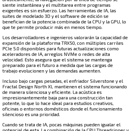
siente instantánea y el multitarea entre programas
exigentes es sin esfuerzo. Las herramientas de IA, las
suites de modelado 3D y el software de edición se
benefician de la potencia combinada de la CPU y la GPU, lo
que te permite producir más en menos tiempo.​​​​‌ ‍ ​‍​‍‌‍ ‌ ​‍‌‍‍‌‌‍‌ ‌‍‍‌‌‍ ‍​‍​‍​ ‍‍​‍​‍‌ ​ ‌‍​‌‌‍ ‍‌‍‍‌‌ ‌​‌ ‍‌​‍ ‍‌‍‍‌‌‍ ​‍​‍​‍ ​​‍​‍‌‍‍​‌ ​‍‌‍‌‌‌‍‌‍​‍​‍​ ‍‍​‍​‍​‍ ‌‍​‌‌‍‌​‌‍ ‌‌‍‍‌‌‍ ‍​‍ ‌‍‍‌‌‍ ‍‌ ‌​‌‍‌‌‌‍ ‍‌ ‌​​‍ ‌‍‌‌‌‍‌​‌‍‍‌‌ ‌​​‍ ‌‍ ‌‌‍ ‌‍‌​‌‍‌‌​ ‌‌ ​​‌ ​‍‌‍‌‌‌ ​ ‌‍‌‌‌‍ ‍‌ ‌​‌‍​‌‌ ‌​‌‍‍‌‌‍ ‌‍ ‍​ ‍ ‌‍‍‌‌‍‌​​ ‌​ ‌ ​ ​ ‌‍‌‌​ ​ ​ ‌​‌‍‌‌​ ‌‍​ ‌‍​‍ ‌​ ‌‌​ ‌‌​ ‌ ​ ​​​‍ ‌​ ‌​​ ‌‍‌‍​ ‌‍​‍​‍ ‌‌‍​‍‌‍‌‍​ ‍​​ ‌ ​‍ ‌​ ​‍‌‍​ ​ ‌‌​ ‌​​ ‍‌​ ‌‌‌‍‌​​ ​ ​ ‌ ​ ‍​​ ‌‍​ ‌​​ ‍ ‌ ‌​‌ ‍‌‌ ​​‌‍‌‌​ ‌‌‍​‍‌ ‌‌‌‍‍‌‌‍ ​‌‍‌​​ ‍ ‌ ​​‌‍​‌‌ ‌​‌‍‍​​ ‌‌‍‍‌​ ​‌​ ‍​‌‍ ‍‌‌ ‌‍ ​‌‍ ‌‍ ‍‌‍‌ ‌‌ ‌‍‌​‌‍‌‌‌ ​ ‌‍​ ​‍‌‌​ ‌‌‌​​‍‌‌ ‌‍‍ ‌‍‌‌‌ ‍‌​‍‌‌​ ​ ‌​‌​​‍‌‌​ ​ ‌​‌​​‍‌‌​ ​‍​ ​‍‌‍‌‌‌ ​ ​‍‌‌​ ​‍​ ​‍​‍‌‌​ ‌‌‌​‌​​‍ ‍‌ ‌‍‌‍​‌‌‍ ​‌ ‌‌‌‍‌‌​‍‌‌​ ‌‌‌​​‍‌‌ ‌‍‍ ‌‍‌‌‌ ‍‌​‍‌‌​ ​ ‌​‌​​‍‌‌​ ​ ‌​‌​​‍‌‌​ ​‍​ ​‍‌‍‌‍‌‍​‌‌‍‌‍​ ‍​‌‍‌​‌‍‌‌​ ‌​‌‍‌​​ ‌ ‌‍‌​​ ‌ ​ ​ ​‍‌‌​ ​‍​ ​‍​‍‌‌​ ‌‌‌​‌​​‍ ‍‌‍​ ‌‍‍​‌‍‍‌‌‍ ​‌‍‌​‌ ​‍‌‍‌‌‌‍ ‍​‍‌‌​ ‌‌‌​​‍‌‌ ‌‍‍ ‌‍‌‌‌ ‍‌​‍‌‌​ ​ ‌​‌​​‍‌‌​ ​ ‌​‌​​‍‌‌​ ​‍​ ​‍‌‍‌‍​ ​‍​ ‌ ​ ​‌​ ​​‌‍​‍‌‍‌‌‌‍​‌​ ‌‌​ ‌ ​ ‌ ​ ‌​​‍‌‌​ ​‍​ ​‍​‍‌‌​ ‌‌‌​‌​​‍ ‍‌ ‌​‌‍‌‌‌ ‍​‌ ‌​​ ‌‍​‍‌‍​‌‌ ​ ‌‍‌‌‌‌‌‌‌ ​‍‌‍ ​​ ‌​‍‌‌​ ​‍‌​‌‍‌‍​‌‌‍‌​‌‍ ‌‌‍‍‌‌‍ ‍​‍‌‍‌‍‍‌‌‍‌​​ ‌​ ‌ ​ ​ ‌‍‌‌​ ​ ​ ‌​‌‍‌‌​ ‌‍​ ‌‍​‍ ‌​ ‌‌​ ‌‌​ ‌ ​ ​​​‍ ‌​ ‌​​ ‌‍‌‍​ ‌‍​‍​‍ ‌‌‍​‍‌‍‌‍​ ‍​​ ‌ ​‍ ‌​ ​‍‌‍​ ​ ‌‌​ ‌​​ ‍‌​ ‌‌‌‍‌​​ ​ ​ ‌ ​ ‍​​ ‌‍​ ‌​​‍‌‍‌ ‌​‌ ‍‌‌ ​​‌‍‌‌​ ‌‌‍​‍‌ ‌‌‌‍‍‌‌‍ ​‌‍‌​​‍‌‍‌ ​​‌‍​‌‌ ‌​‌‍‍​​ ‌‌‍‍‌​ ​‌​ ‍​‌‍ ‍‌‌ ‌‍ ​‌‍ ‌‍ ‍‌‍‌ ‌‌ ‌‍‌​‌‍‌‌‌ ​ ‌‍​ ​‍‌‌​ ‌‌‌​​‍‌‌ ‌‍‍ ‌‍‌‌‌ ‍‌​‍‌‌​ ​ ‌​‌​​‍‌‌​ ​ ‌​‌​​‍‌‌​ ​‍​ ​‍‌‍‌‌‌ ​ ​‍‌‌​ ​‍​ ​‍​‍‌‌​ ‌‌‌​‌​​‍ ‍‌ ‌‍‌‍​‌‌‍ ​‌ ‌‌‌‍‌‌​‍‌‌​ ‌‌‌​​‍‌‌ ‌‍‍ ‌‍‌‌‌ ‍‌​‍‌‌​ ​ ‌​‌​​‍‌‌​ ​ ‌​‌​​‍‌‌​ ​‍​ ​‍‌‍‌‍‌‍​‌‌‍‌‍​ ‍​‌‍‌​‌‍‌‌​ ‌​‌‍‌​​ ‌ ‌‍‌​​ ‌ ​ ​ ​‍‌‌​ ​‍​ ​‍​‍‌‌​ ‌‌‌​‌​​‍ ‍‌‍​ ‌‍‍​‌‍‍‌‌‍ ​‌‍‌​‌ ​‍‌‍‌‌‌‍ ‍​‍‌‌​ ‌‌‌​​‍‌‌ ‌‍‍ ‌‍‌‌‌ ‍‌​‍‌‌​ ​ ‌​‌​​‍‌‌​ ​ ‌​‌​​‍‌‌​ ​‍​ ​‍‌‍‌‍​ ​‍​ ‌ ​ ​‌​ ​​‌‍​‍‌‍‌‌‌‍​‌​ ‌‌​ ‌ ​ ‌ ​ ‌​​‍‌‌​ ​‍​ ​‍​‍‌‌​ ‌‌‌​‌​​‍ ‍‌ ‌​‌‍‌‌‌ ‍​‌ ‌​​‍‌‍‌ ​​‌‍‌‌‌ ​‍‌ ​ ‌ ​​‌‍‌‌‌‍​ ‌ ‌​‌‍‍‌‌ ‌‍‌‍‌‌​ ‌‌ ​​‌ ‌‌‌‍​‍‌‍ ​‌‍‍‌‌ ​ ‌‍‍​‌‍‌‌‌‍‌​​‍​‍‌ ‌
Los desarrolladores e ingenieros valorarán la capacidad de
expansión de la plataforma TRX50, con múltiples carriles
PCIe 5.0 disponibles para futuras actualizaciones como
aceleradores de IA, arreglos NVMe o redes de alta
velocidad. Esto asegura que el sistema se mantenga
preparado para el futuro a medida que las cargas de
trabajo evolucionen y las demandas aumenten.​​​​‌ ‍ ​‍​‍‌‍ ‌ ​‍‌‍‍‌‌‍‌ ‌‍‍‌‌‍ ‍​‍​‍​ ‍‍​‍​‍‌ ​ ‌‍​‌‌‍ ‍‌‍‍‌‌ ‌​‌ ‍‌​‍ ‍‌‍‍‌‌‍ ​‍​‍​‍ ​​‍​‍‌‍‍​‌ ​‍‌‍‌‌‌‍‌‍​‍​‍​ ‍‍​‍​‍​‍ ‌‍​‌‌‍‌​‌‍ ‌‌‍‍‌‌‍ ‍​‍ ‌‍‍‌‌‍ ‍‌ ‌​‌‍‌‌‌‍ ‍‌ ‌​​‍ ‌‍‌‌‌‍‌​‌‍‍‌‌ ‌​​‍ ‌‍ ‌‌‍ ‌‍‌​‌‍‌‌​ ‌‌ ​​‌ ​‍‌‍‌‌‌ ​ ‌‍‌‌‌‍ ‍‌ ‌​‌‍​‌‌ ‌​‌‍‍‌‌‍ ‌‍ ‍​ ‍ ‌‍‍‌‌‍‌​​ ‌​ ‌ ​ ​ ‌‍‌‌​ ​ ​ ‌​‌‍‌‌​ ‌‍​ ‌‍​‍ ‌​ ‌‌​ ‌‌​ ‌ ​ ​​​‍ ‌​ ‌​​ ‌‍‌‍​ ‌‍​‍​‍ ‌‌‍​‍‌‍‌‍​ ‍​​ ‌ ​‍ ‌​ ​‍‌‍​ ​ ‌‌​ ‌​​ ‍‌​ ‌‌‌‍‌​​ ​ ​ ‌ ​ ‍​​ ‌‍​ ‌​​ ‍ ‌ ‌​‌ ‍‌‌ ​​‌‍‌‌​ ‌‌‍​‍‌ ‌‌‌‍‍‌‌‍ ​‌‍‌​​ ‍ ‌ ​​‌‍​‌‌ ‌​‌‍‍​​ ‌‌‍‍‌​ ​‌​ ‍​‌‍ ‍‌‌ ‌‍ ​‌‍ ‌‍ ‍‌‍‌ ‌‌ ‌‍‌​‌‍‌‌‌ ​ ‌‍​ ​‍‌‌​ ‌‌‌​​‍‌‌ ‌‍‍ ‌‍‌‌‌ ‍‌​‍‌‌​ ​ ‌​‌​​‍‌‌​ ​ ‌​‌​​‍‌‌​ ​‍​ ​‍‌‍‌‌‌ ​ ​‍‌‌​ ​‍​ ​‍​‍‌‌​ ‌‌‌​‌​​‍ ‍‌ ‌‍‌‍​‌‌‍ ​‌ ‌‌‌‍‌‌​‍‌‌​ ‌‌‌​​‍‌‌ ‌‍‍ ‌‍‌‌‌ ‍‌​‍‌‌​ ​ ‌​‌​​‍‌‌​ ​ ‌​‌​​‍‌‌​ ​‍​ ​‍‌‍​‌‌‍​‍​ ‌‍​ ‌​‌‍​ ​ ‌‍​ ‌ ‌‍​‍‌‍​‍‌‍‌‍‌‍​ ​ ‍‌​‍‌‌​ ​‍​ ​‍​‍‌‌​ ‌‌‌​‌​​‍ ‍‌‍​ ‌‍‍​‌‍‍‌‌‍ ​‌‍‌​‌ ​‍‌‍‌‌‌‍ ‍​‍‌‌​ ‌‌‌​​‍‌‌ ‌‍‍ ‌‍‌‌‌ ‍‌​‍‌‌​ ​ ‌​‌​​‍‌‌​ ​ ‌​‌​​‍‌‌​ ​‍​ ​‍​ ​​​ ‌ ​ ‍​​ ‍‌​ ‌‌​ ​​‌‍‌‌‌‍‌​​ ‌ ‌‍​‌​ ‍​​ ​‌​‍‌‌​ ​‍​ ​‍​‍‌‌​ ‌‌‌​‌​​‍ ‍‌ ‌​‌‍‌‌‌ ‍​‌ ‌​​ ‌‍​‍‌‍​‌‌ ​ ‌‍‌‌‌‌‌‌‌ ​‍‌‍ ​​ ‌​‍‌‌​ ​‍‌​‌‍‌‍​‌‌‍‌​‌‍ ‌‌‍‍‌‌‍ ‍​‍‌‍‌‍‍‌‌‍‌​​ ‌​ ‌ ​ ​ ‌‍‌‌​ ​ ​ ‌​‌‍‌‌​ ‌‍​ ‌‍​‍ ‌​ ‌‌​ ‌‌​ ‌ ​ ​​​‍ ‌​ ‌​​ ‌‍‌‍​ ‌‍​‍​‍ ‌‌‍​‍‌‍‌‍​ ‍​​ ‌ ​‍ ‌​ ​‍‌‍​ ​ ‌‌​ ‌​​ ‍‌​ ‌‌‌‍‌​​ ​ ​ ‌ ​ ‍​​ ‌‍​ ‌​​‍‌‍‌ ‌​‌ ‍‌‌ ​​‌‍‌‌​ ‌‌‍​‍‌ ‌‌‌‍‍‌‌‍ ​‌‍‌​​‍‌‍‌ ​​‌‍​‌‌ ‌​‌‍‍​​ ‌‌‍‍‌​ ​‌​ ‍​‌‍ ‍‌‌ ‌‍ ​‌‍ ‌‍ ‍‌‍‌ ‌‌ ‌‍‌​‌‍‌‌‌ ​ ‌‍​ ​‍‌‌​ ‌‌‌​​‍‌‌ ‌‍‍ ‌‍‌‌‌ ‍‌​‍‌‌​ ​ ‌​‌​​‍‌‌​ ​ ‌​‌​​‍‌‌​ ​‍​ ​‍‌‍‌‌‌ ​ ​‍‌‌​ ​‍​ ​‍​‍‌‌​ ‌‌‌​‌​​‍ ‍‌ ‌‍‌‍​‌‌‍ ​‌ ‌‌‌‍‌‌​‍‌‌​ ‌‌‌​​‍‌‌ ‌‍‍ ‌‍‌‌‌ ‍‌​‍‌‌​ ​ ‌​‌​​‍‌‌​ ​ ‌​‌​​‍‌‌​ ​‍​ ​‍‌‍​‌‌‍​‍​ ‌‍​ ‌​‌‍​ ​ ‌‍​ ‌ ‌‍​‍‌‍​‍‌‍‌‍‌‍​ ​ ‍‌​‍‌‌​ ​‍​ ​‍​‍‌‌​ ‌‌‌​‌​​‍ ‍‌‍​ ‌‍‍​‌‍‍‌‌‍ ​‌‍‌​‌ ​‍‌‍‌‌‌‍ ‍​‍‌‌​ ‌‌‌​​‍‌‌ ‌‍‍ ‌‍‌‌‌ ‍‌​‍‌‌​ ​ ‌​‌​​‍‌‌​ ​ ‌​‌​​‍‌‌​ ​‍​ ​‍​ ​​​ ‌ ​ ‍​​ ‍‌​ ‌‌​ ​​‌‍‌‌‌‍‌​​ ‌ ‌‍​‌​ ‍​​ ​‌​‍‌‌​ ​‍​ ​‍​‍‌‌​ ‌‌‌​‌​​‍ ‍‌ ‌​‌‍‌‌‌ ‍​‌ ‌​​‍‌‍‌ ​​‌‍‌‌‌ ​‍‌ ​ ‌ ​​‌‍‌‌‌‍​ ‌ ‌​‌‍‍‌‌ ‌‍‌‍‌‌​ ‌‌ ​​‌ ‌‌‌‍​‍‌‍ ​‌‍‍‌‌ ​ ‌‍‍​‌‍‌‌‌‍‌​​‍​‍‌ ‌
Incluso bajo cargas pesadas, el enfriador Silverstone y el
Fractal Design North XL mantienen el sistema funcionando
de manera silenciosa y eficiente. La acústica es
impresionantemente baja para una construcción tan
potente, lo que lo hace ideal para estudios creativos,
oficinas o entornos domésticos donde el funcionamiento
silencioso es una prioridad.​​​​‌ ‍ ​‍​‍‌‍ ‌ ​‍‌‍‍‌‌‍‌ ‌‍‍‌‌‍ ‍​‍​‍​ ‍‍​‍​‍‌ ​ ‌‍​‌‌‍ ‍‌‍‍‌‌ ‌​‌ ‍‌​‍ ‍‌‍‍‌‌‍ ​‍​‍​‍ ​​‍​‍‌‍‍​‌ ​‍‌‍‌‌‌‍‌‍​‍​‍​ ‍‍​‍​‍​‍ ‌‍​‌‌‍‌​‌‍ ‌‌‍‍‌‌‍ ‍​‍ ‌‍‍‌‌‍ ‍‌ ‌​‌‍‌‌‌‍ ‍‌ ‌​​‍ ‌‍‌‌‌‍‌​‌‍‍‌‌ ‌​​‍ ‌‍ ‌‌‍ ‌‍‌​‌‍‌‌​ ‌‌ ​​‌ ​‍‌‍‌‌‌ ​ ‌‍‌‌‌‍ ‍‌ ‌​‌‍​‌‌ ‌​‌‍‍‌‌‍ ‌‍ ‍​ ‍ ‌‍‍‌‌‍‌​​ ‌​ ‌ ​ ​ ‌‍‌‌​ ​ ​ ‌​‌‍‌‌​ ‌‍​ ‌‍​‍ ‌​ ‌‌​ ‌‌​ ‌ ​ ​​​‍ ‌​ ‌​​ ‌‍‌‍​ ‌‍​‍​‍ ‌‌‍​‍‌‍‌‍​ ‍​​ ‌ ​‍ ‌​ ​‍‌‍​ ​ ‌‌​ ‌​​ ‍‌​ ‌‌‌‍‌​​ ​ ​ ‌ ​ ‍​​ ‌‍​ ‌​​ ‍ ‌ ‌​‌ ‍‌‌ ​​‌‍‌‌​ ‌‌‍​‍‌ ‌‌‌‍‍‌‌‍ ​‌‍‌​​ ‍ ‌ ​​‌‍​‌‌ ‌​‌‍‍​​ ‌‌‍‍‌​ ​‌​ ‍​‌‍ ‍‌‌ ‌‍ ​‌‍ ‌‍ ‍‌‍‌ ‌‌ ‌‍‌​‌‍‌‌‌ ​ ‌‍​ ​‍‌‌​ ‌‌‌​​‍‌‌ ‌‍‍ ‌‍‌‌‌ ‍‌​‍‌‌​ ​ ‌​‌​​‍‌‌​ ​ ‌​‌​​‍‌‌​ ​‍​ ​‍‌‍‌‌‌ ​ ​‍‌‌​ ​‍​ ​‍​‍‌‌​ ‌‌‌​‌​​‍ ‍‌ ‌‍‌‍​‌‌‍ ​‌ ‌‌‌‍‌‌​‍‌‌​ ‌‌‌​​‍‌‌ ‌‍‍ ‌‍‌‌‌ ‍‌​‍‌‌​ ​ ‌​‌​​‍‌‌​ ​ ‌​‌​​‍‌‌​ ​‍​ ​‍​ ​ ‌‍​‌​ ‍‌‌‍‌​​ ​​​ ‌ ‌‍​‌​ ‍​​ ​​‌‍‌​‌‍‌‌​ ​‌​‍‌‌​ ​‍​ ​‍​‍‌‌​ ‌‌‌​‌​​‍ ‍‌‍​ ‌‍‍​‌‍‍‌‌‍ ​‌‍‌​‌ ​‍‌‍‌‌‌‍ ‍​‍‌‌​ ‌‌‌​​‍‌‌ ‌‍‍ ‌‍‌‌‌ ‍‌​‍‌‌​ ​ ‌​‌​​‍‌‌​ ​ ‌​‌​​‍‌‌​ ​‍​ ​‍​ ​​‌‍‌‍​ ‍‌​ ‌‌‌‍‌​‌‍‌​‌‍​‍​ ‍​​ ‌‌​ ​ ​ ‌ ‌‍‌​​‍‌‌​ ​‍​ ​‍​‍‌‌​ ‌‌‌​‌​​‍ ‍‌ ‌​‌‍‌‌‌ ‍​‌ ‌​​ ‌‍​‍‌‍​‌‌ ​ ‌‍‌‌‌‌‌‌‌ ​‍‌‍ ​​ ‌​‍‌‌​ ​‍‌​‌‍‌‍​‌‌‍‌​‌‍ ‌‌‍‍‌‌‍ ‍​‍‌‍‌‍‍‌‌‍‌​​ ‌​ ‌ ​ ​ ‌‍‌‌​ ​ ​ ‌​‌‍‌‌​ ‌‍​ ‌‍​‍ ‌​ ‌‌​ ‌‌​ ‌ ​ ​​​‍ ‌​ ‌​​ ‌‍‌‍​ ‌‍​‍​‍ ‌‌‍​‍‌‍‌‍​ ‍​​ ‌ ​‍ ‌​ ​‍‌‍​ ​ ‌‌​ ‌​​ ‍‌​ ‌‌‌‍‌​​ ​ ​ ‌ ​ ‍​​ ‌‍​ ‌​​‍‌‍‌ ‌​‌ ‍‌‌ ​​‌‍‌‌​ ‌‌‍​‍‌ ‌‌‌‍‍‌‌‍ ​‌‍‌​​‍‌‍‌ ​​‌‍​‌‌ ‌​‌‍‍​​ ‌‌‍‍‌​ ​‌​ ‍​‌‍ ‍‌‌ ‌‍ ​‌‍ ‌‍ ‍‌‍‌ ‌‌ ‌‍‌​‌‍‌‌‌ ​ ‌‍​ ​‍‌‌​ ‌‌‌​​‍‌‌ ‌‍‍ ‌‍‌‌‌ ‍‌​‍‌‌​ ​ ‌​‌​​‍‌‌​ ​ ‌​‌​​‍‌‌​ ​‍​ ​‍‌‍‌‌‌ ​ ​‍‌‌​ ​‍​ ​‍​‍‌‌​ ‌‌‌​‌​​‍ ‍‌ ‌‍‌‍​‌‌‍ ​‌ ‌‌‌‍‌‌​‍‌‌​ ‌‌‌​​‍‌‌ ‌‍‍ ‌‍‌‌‌ ‍‌​‍‌‌​ ​ ‌​‌​​‍‌‌​ ​ ‌​‌​​‍‌‌​ ​‍​ ​‍​ ​ ‌‍​‌​ ‍‌‌‍‌​​ ​​​ ‌ ‌‍​‌​ ‍​​ ​​‌‍‌​‌‍‌‌​ ​‌​‍‌‌​ ​‍​ ​‍​‍‌‌​ ‌‌‌​‌​​‍ ‍‌‍​ ‌‍‍​‌‍‍‌‌‍ ​‌‍‌​‌ ​‍‌‍‌‌‌‍ ‍​‍‌‌​ ‌‌‌​​‍‌‌ ‌‍‍ ‌‍‌‌‌ ‍‌​‍‌‌​ ​ ‌​‌​​‍‌‌​ ​ ‌​‌​​‍‌‌​ ​‍​ ​‍​ ​​‌‍‌‍​ ‍‌​ ‌‌‌‍‌​‌‍‌​‌‍​‍​ ‍​​ ‌‌​ ​ ​ ‌ ‌‍‌​​‍‌‌​ ​‍​ ​‍​‍‌‌​ ‌‌‌​‌​​‍ ‍‌ ‌​‌‍‌‌‌ ‍​‌ ‌​​‍‌‍‌ ​​‌‍‌‌‌ ​‍‌ ​ ‌ ​​‌‍‌‌‌‍​ ‌ ‌​‌‍‍‌‌ ‌‍‌‍‌‌​ ‌‌ ​​‌ ‌‌‌‍​‍‌‍ ​‌‍‍‌‌ ​ ‌‍‍​‌‍‌‌‌‍‌​​‍​‍‌ ‌
Cuando se trata de IA, pocas máquinas pueden igualar el
potencial de esta. La combinación de la CPU Threadripper y