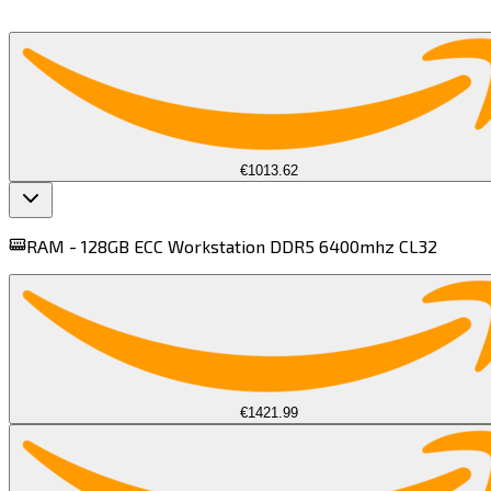
€1013.62
RAM -
128GB ECC Workstation DDR5 6400mhz CL32​​​​‌ ‍ ​‍​‍‌‍ ‌ ​‍‌‍‍‌‌‍‌ ‌‍‍‌‌‍ ‍​‍​‍​ ‍‍​‍​‍‌ ​ ‌‍​‌‌‍ ‍‌‍‍‌‌ ‌​‌ ‍‌​‍ ‍‌‍‍‌‌‍ ​‍​‍​‍ ​​‍​‍‌‍‍​‌ ​‍‌‍‌‌‌‍‌‍​‍​‍​ ‍‍​‍​‍​‍ ‌‍​‌‌‍‌​‌‍ ‌‌‍‍‌‌‍ ‍​‍ ‌‍‍‌‌‍ ‍‌ ‌​‌‍‌‌‌‍ ‍‌ ‌​​‍ ‌‍‌‌‌‍‌​‌‍‍‌‌ ‌​​‍ ‌‍ ‌‌‍ ‌‍‌​‌‍‌‌​ ‌‌ ​​‌ ​‍‌‍‌‌‌ ​ ‌‍‌‌‌‍ ‍‌ ‌​‌‍​‌‌ ‌​‌‍‍‌‌‍ ‌‍ ‍​ ‍ ‌‍‍‌‌‍‌​​ ‌‌‍​ ‌‍​‍​ ‌​​ ​‌‌‍​ ​ ​ ​ ‌‌​ ​‍​‍ ‌​ ​​‌‍​‍‌‍​‌‌‍‌‌​‍ ‌​ ‌​​ ‍​​ ​‌​ ‍​​‍ ‌​ ‍​​ ​​​ ‌​​ ‌‌​‍ ‌​ ​ ​ ​ ​ ​​‌‍‌‍‌‍‌‍‌‍‌​​ ‌‍​ ‌‌​ ‌​​ ‍​​ ​​​ ​​​ ‍ ‌ ‌​‌ ‍‌‌ ​​‌‍‌‌​ ‌‌ ​‍‌‍​‌‌‍ ‌​ ‍ ‌ ​​‌‍​‌‌ ‌​‌‍‍​​ ‌‌‍ ‍‌‍​‌‌‍ ‌‌‍‌‌​ ‌‍​‍‌‍​‌‌ ​ ‌‍‌‌‌‌‌‌‌ ​‍‌‍ ​​ ‌​‍‌‌​ ​‍‌​‌‍‌‍​‌‌‍‌​‌‍ ‌‌‍‍‌‌‍ ‍​‍‌‍‌‍‍‌‌‍‌​​ ‌‌‍​ ‌‍​‍​ ‌​​ ​‌‌‍​ ​ ​ ​ ‌‌​ ​‍​‍ ‌​ ​​‌‍​‍‌‍​‌‌‍‌‌​‍ ‌​ ‌​​ ‍​​ ​‌​ ‍​​‍ ‌​ ‍​​ ​​​ ‌​​ ‌‌​‍ ‌​ ​ ​ ​ ​ ​​‌‍‌‍‌‍‌‍‌‍‌​​ ‌‍​ ‌‌​ ‌​​ ‍​​ ​​​ ​​​‍‌‍‌ ‌​‌ ‍‌‌ ​​‌‍‌‌​ ‌‌ ​‍‌‍​‌‌‍ ‌​‍‌‍‌ ​​‌‍​‌‌ ‌​‌‍‍​​ ‌‌‍ ‍‌‍​‌‌‍ ‌‌‍‌‌​‍‌‍‌ ​​‌‍‌‌‌ ​‍‌ ​ ‌ ​​‌‍‌‌‌‍​ ‌ ‌​‌‍‍‌‌ ‌‍‌‍‌‌​ ‌‌ ​​‌ ‌‌‌‍​‍‌‍ ​‌‍‍‌‌ ​ ‌‍‍​‌‍‌‌‌‍‌​​‍​‍‌ ‌
€1421.99