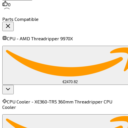
0
Parts Compatible
CPU -
AMD Threadripper 9970X​​​​‌ ‍ ​‍​‍‌‍ ‌ ​‍‌‍‍‌‌‍‌ ‌‍‍‌‌‍ ‍​‍​‍​ ‍‍​‍​‍‌ ​ ‌‍​‌‌‍ ‍‌‍‍‌‌ ‌​‌ ‍‌​‍ ‍‌‍‍‌‌‍ ​‍​‍​‍ ​​‍​‍‌‍‍​‌ ​‍‌‍‌‌‌‍‌‍​‍​‍​ ‍‍​‍​‍​‍ ‌‍​‌‌‍‌​‌‍ ‌‌‍‍‌‌‍ ‍​‍ ‌‍‍‌‌‍ ‍‌ ‌​‌‍‌‌‌‍ ‍‌ ‌​​‍ ‌‍‌‌‌‍‌​‌‍‍‌‌ ‌​​‍ ‌‍ ‌‌‍ ‌‍‌​‌‍‌‌​ ‌‌ ​​‌ ​‍‌‍‌‌‌ ​ ‌‍‌‌‌‍ ‍‌ ‌​‌‍​‌‌ ‌​‌‍‍‌‌‍ ‌‍ ‍​ ‍ ‌‍‍‌‌‍‌​​ ‌‌‍‌‌​ ‌ ​ ‍‌​ ​​​ ‌ ​ ‌ ​ ‌‌​ ​‌​‍ ‌​ ​‍​ ​‌‌‍‌‌‌‍​‌​‍ ‌​ ‌​‌‍‌‍​ ​​​ ​ ​‍ ‌​ ‍​‌‍​‌​ ‌ ​ ‌ ​‍ ‌​ ​​​ ​‌​ ‌‌​ ‍​‌‍‌‍​ ‍​​ ‍​​ ‍‌​ ‍​​ ‍​​ ​​‌‍​ ​ ‍ ‌ ‌​‌ ‍‌‌ ​​‌‍‌‌​ ‌‌‍​ ‌ ​​‌ ‌‌​ ‍ ‌ ​​‌‍​‌‌ ‌​‌‍‍​​ ‌‌‍ ‍‌‍​‌‌‍ ‌‌‍‌‌​ ‌‍​‍‌‍​‌‌ ​ ‌‍‌‌‌‌‌‌‌ ​‍‌‍ ​​ ‌​‍‌‌​ ​‍‌​‌‍‌‍​‌‌‍‌​‌‍ ‌‌‍‍‌‌‍ ‍​‍‌‍‌‍‍‌‌‍‌​​ ‌‌‍‌‌​ ‌ ​ ‍‌​ ​​​ ‌ ​ ‌ ​ ‌‌​ ​‌​‍ ‌​ ​‍​ ​‌‌‍‌‌‌‍​‌​‍ ‌​ ‌​‌‍‌‍​ ​​​ ​ ​‍ ‌​ ‍​‌‍​‌​ ‌ ​ ‌ ​‍ ‌​ ​​​ ​‌​ ‌‌​ ‍​‌‍‌‍​ ‍​​ ‍​​ ‍‌​ ‍​​ ‍​​ ​​‌‍​ ​‍‌‍‌ ‌​‌ ‍‌‌ ​​‌‍‌‌​ ‌‌‍​ ‌ ​​‌ ‌‌​‍‌‍‌ ​​‌‍​‌‌ ‌​‌‍‍​​ ‌‌‍ ‍‌‍​‌‌‍ ‌‌‍‌‌​‍‌‍‌ ​​‌‍‌‌‌ ​‍‌ ​ ‌ ​​‌‍‌‌‌‍​ ‌ ‌​‌‍‍‌‌ ‌‍‌‍‌‌​ ‌‌ ​​‌ ‌‌‌‍​‍‌‍ ​‌‍‍‌‌ ​ ‌‍‍​‌‍‌‌‌‍‌​​‍​‍‌ ‌
€2470.82
CPU Cooler -
XE360-TR5 360mm Threadripper CPU
Cooler​​​​‌ ‍ ​‍​‍‌‍ ‌ ​‍‌‍‍‌‌‍‌ ‌‍‍‌‌‍ ‍​‍​‍​ ‍‍​‍​‍‌ ​ ‌‍​‌‌‍ ‍‌‍‍‌‌ ‌​‌ ‍‌​‍ ‍‌‍‍‌‌‍ ​‍​‍​‍ ​​‍​‍‌‍‍​‌ ​‍‌‍‌‌‌‍‌‍​‍​‍​ ‍‍​‍​‍​‍ ‌‍​‌‌‍‌​‌‍ ‌‌‍‍‌‌‍ ‍​‍ ‌‍‍‌‌‍ ‍‌ ‌​‌‍‌‌‌‍ ‍‌ ‌​​‍ ‌‍‌‌‌‍‌​‌‍‍‌‌ ‌​​‍ ‌‍ ‌‌‍ ‌‍‌​‌‍‌‌​ ‌‌ ​​‌ ​‍‌‍‌‌‌ ​ ‌‍‌‌‌‍ ‍‌ ‌​‌‍​‌‌ ‌​‌‍‍‌‌‍ ‌‍ ‍​ ‍ ‌‍‍‌‌‍‌​​ ‌‌‍‌​​ ​ ​ ‌ ​ ​ ​ ​ ​ ‌ ​ ‌‌​ ‍​​‍ ‌‌‍‌‍​ ‌‌‌‍​‌​ ‍​​‍ ‌​ ‌​​ ​‌‌‍​‌​ ‌​​‍ ‌‌‍​‌​ ‌‍​ ‍​​ ‌‌​‍ ‌​ ‌​‌‍‌‌‌‍‌‌​ ​‌‌‍‌​‌‍​ ‌‍‌‌‌‍‌‍‌‍​ ‌‍‌​​ ​‌​ ‌​​ ‍ ‌ ‌​‌ ‍‌‌ ​​‌‍‌‌​ ‌‌‍​ ‌ ​​‌ ‌‌‌‍​ ‌‍ ‌‍ ‌‍ ​‌‍‌‌‌ ​‍​ ‍ ‌ ​​‌‍​‌‌ ‌​‌‍‍​​ ‌‌‍ ‍‌‍​‌‌‍ ‌‌‍‌‌​ ‌‍​‍‌‍​‌‌ ​ ‌‍‌‌‌‌‌‌‌ ​‍‌‍ ​​ ‌​‍‌‌​ ​‍‌​‌‍‌‍​‌‌‍‌​‌‍ ‌‌‍‍‌‌‍ ‍​‍‌‍‌‍‍‌‌‍‌​​ ‌‌‍‌​​ ​ ​ ‌ ​ ​ ​ ​ ​ ‌ ​ ‌‌​ ‍​​‍ ‌‌‍‌‍​ ‌‌‌‍​‌​ ‍​​‍ ‌​ ‌​​ ​‌‌‍​‌​ ‌​​‍ ‌‌‍​‌​ ‌‍​ ‍​​ ‌‌​‍ ‌​ ‌​‌‍‌‌‌‍‌‌​ ​‌‌‍‌​‌‍​ ‌‍‌‌‌‍‌‍‌‍​ ‌‍‌​​ ​‌​ ‌​​‍‌‍‌ ‌​‌ ‍‌‌ ​​‌‍‌‌​ ‌‌‍​ ‌ ​​‌ ‌‌‌‍​ ‌‍ ‌‍ ‌‍ ​‌‍‌‌‌ ​‍​‍‌‍‌ ​​‌‍​‌‌ ‌​‌‍‍​​ ‌‌‍ ‍‌‍​‌‌‍ ‌‌‍‌‌​‍‌‍‌ ​​‌‍‌‌‌ ​‍‌ ​ ‌ ​​‌‍‌‌‌‍​ ‌ ‌​‌‍‍‌‌ ‌‍‌‍‌‌​ ‌‌ ​​‌ ‌‌‌‍​‍‌‍ ​‌‍‍‌‌ ​ ‌‍‍​‌‍‌‌‌‍‌​​‍​‍‌ ‌