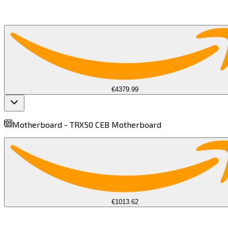
€4379.99
Motherboard -
TRX50 CEB Motherboard​​​​‌ ‍ ​‍​‍‌‍ ‌ ​‍‌‍‍‌‌‍‌ ‌‍‍‌‌‍ ‍​‍​‍​ ‍‍​‍​‍‌ ​ ‌‍​‌‌‍ ‍‌‍‍‌‌ ‌​‌ ‍‌​‍ ‍‌‍‍‌‌‍ ​‍​‍​‍ ​​‍​‍‌‍‍​‌ ​‍‌‍‌‌‌‍‌‍​‍​‍​ ‍‍​‍​‍​‍ ‌‍​‌‌‍‌​‌‍ ‌‌‍‍‌‌‍ ‍​‍ ‌‍‍‌‌‍ ‍‌ ‌​‌‍‌‌‌‍ ‍‌ ‌​​‍ ‌‍‌‌‌‍‌​‌‍‍‌‌ ‌​​‍ ‌‍ ‌‌‍ ‌‍‌​‌‍‌‌​ ‌‌ ​​‌ ​‍‌‍‌‌‌ ​ ‌‍‌‌‌‍ ‍‌ ‌​‌‍​‌‌ ‌​‌‍‍‌‌‍ ‌‍ ‍​ ‍ ‌‍‍‌‌‍‌​​ ‌​ ‍​‌‍‌‌​ ​‌‌‍‌‍​ ‍‌​ ​‍​ ​​​ ‍‌​‍ ‌​ ‌​‌‍‌‌‌‍​‌​ ‌ ​‍ ‌​ ‌​​ ‌ ​ ​‌‌‍‌​​‍ ‌‌‍​‌‌‍‌​‌‍​‌​ ​​​‍ ‌​ ‌‌​ ‌​​ ​‌​ ​‌‌‍‌​‌‍‌‌​ ‍​​ ​‌​ ‌‍‌‍‌​‌‍‌‍​ ​‌​ ‍ ‌ ‌​‌ ‍‌‌ ​​‌‍‌‌​ ‌‌‍ ‌‌‍ ‌ ‌​‌‍‍​‌‍‌‌‌ ​‍‌‍​‍‌‍ ‌‍​‌‌ ​‍‌‍‌​​ ‍ ‌ ​​‌‍​‌‌ ‌​‌‍‍​​ ‌‌‍ ‍‌‍​‌‌‍ ‌‌‍‌‌​ ‌‍​‍‌‍​‌‌ ​ ‌‍‌‌‌‌‌‌‌ ​‍‌‍ ​​ ‌​‍‌‌​ ​‍‌​‌‍‌‍​‌‌‍‌​‌‍ ‌‌‍‍‌‌‍ ‍​‍‌‍‌‍‍‌‌‍‌​​ ‌​ ‍​‌‍‌‌​ ​‌‌‍‌‍​ ‍‌​ ​‍​ ​​​ ‍‌​‍ ‌​ ‌​‌‍‌‌‌‍​‌​ ‌ ​‍ ‌​ ‌​​ ‌ ​ ​‌‌‍‌​​‍ ‌‌‍​‌‌‍‌​‌‍​‌​ ​​​‍ ‌​ ‌‌​ ‌​​ ​‌​ ​‌‌‍‌​‌‍‌‌​ ‍​​ ​‌​ ‌‍‌‍‌​‌‍‌‍​ ​‌​‍‌‍‌ ‌​‌ ‍‌‌ ​​‌‍‌‌​ ‌‌‍ ‌‌‍ ‌ ‌​‌‍‍​‌‍‌‌‌ ​‍‌‍​‍‌‍ ‌‍​‌‌ ​‍‌‍‌​​‍‌‍‌ ​​‌‍​‌‌ ‌​‌‍‍​​ ‌‌‍ ‍‌‍​‌‌‍ ‌‌‍‌‌​‍‌‍‌ ​​‌‍‌‌‌ ​‍‌ ​ ‌ ​​‌‍‌‌‌‍​ ‌ ‌​‌‍‍‌‌ ‌‍‌‍‌‌​ ‌‌ ​​‌ ‌‌‌‍​‍‌‍ ​‌‍‍‌‌ ​ ‌‍‍​‌‍‌‌‌‍‌​​‍​‍‌ ‌
€1013.62