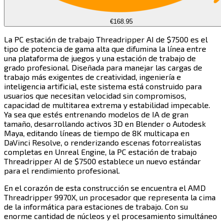
€168.95
La PC estación de trabajo Threadripper AI de $7500 es el
tipo de potencia de gama alta que difumina la línea entre
una plataforma de juegos y una estación de trabajo de
grado profesional. Diseñada para manejar las cargas de
trabajo más exigentes de creatividad, ingeniería e
inteligencia artificial, este sistema está construido para
usuarios que necesitan velocidad sin compromisos,
capacidad de multitarea extrema y estabilidad impecable.
Ya sea que estés entrenando modelos de IA de gran
tamaño, desarrollando activos 3D en Blender o Autodesk
Maya, editando líneas de tiempo de 8K multicapa en
DaVinci Resolve, o renderizando escenas fotorrealistas
completas en Unreal Engine, la PC estación de trabajo
Threadripper AI de $7500 establece un nuevo estándar
para el rendimiento profesional.​​​​‌ ‍ ​‍​‍‌‍ ‌ ​‍‌‍‍‌‌‍‌ ‌‍‍‌‌‍ ‍​‍​‍​ ‍‍​‍​‍‌ ​ ‌‍​‌‌‍ ‍‌‍‍‌‌ ‌​‌ ‍‌​‍ ‍‌‍‍‌‌‍ ​‍​‍​‍ ​​‍​‍‌‍‍​‌ ​‍‌‍‌‌‌‍‌‍​‍​‍​ ‍‍​‍​‍​‍ ‌‍​‌‌‍‌​‌‍ ‌‌‍‍‌‌‍ ‍​‍ ‌‍‍‌‌‍ ‍‌ ‌​‌‍‌‌‌‍ ‍‌ ‌​​‍ ‌‍‌‌‌‍‌​‌‍‍‌‌ ‌​​‍ ‌‍ ‌‌‍ ‌‍‌​‌‍‌‌​ ‌‌ ​​‌ ​‍‌‍‌‌‌ ​ ‌‍‌‌‌‍ ‍‌ ‌​‌‍​‌‌ ‌​‌‍‍‌‌‍ ‌‍ ‍​ ‍ ‌‍‍‌‌‍‌​​ ‌​ ‌ ​ ​ ‌‍‌‌​ ​ ​ ‌​‌‍‌‌​ ‌‍​ ‌‍​‍ ‌​ ‌‌​ ‌‌​ ‌ ​ ​​​‍ ‌​ ‌​​ ‌‍‌‍​ ‌‍​‍​‍ ‌‌‍​‍‌‍‌‍​ ‍​​ ‌ ​‍ ‌​ ​‍‌‍​ ​ ‌‌​ ‌​​ ‍‌​ ‌‌‌‍‌​​ ​ ​ ‌ ​ ‍​​ ‌‍​ ‌​​ ‍ ‌ ‌​‌ ‍‌‌ ​​‌‍‌‌​ ‌‌‍​‍‌ ‌‌‌‍‍‌‌‍ ​‌‍‌​​ ‍ ‌ ​​‌‍​‌‌ ‌​‌‍‍​​ ‌‌‍‍‌​ ​‌​ ‍​‌‍ ‍‌‌ ‌‍ ​‌‍ ‌‍ ‍‌‍‌ ‌‌ ‌‍‌​‌‍‌‌‌ ​ ‌‍​ ​‍‌‌​ ‌‌‌​​‍‌‌ ‌‍‍ ‌‍‌‌‌ ‍‌​‍‌‌​ ​ ‌​‌​​‍‌‌​ ​ ‌​‌​​‍‌‌​ ​‍​ ​‍‌‍‌‌‌ ​ ​‍‌‌​ ​‍​ ​‍​‍‌‌​ ‌‌‌​‌​​‍ ‍‌ ‌‍‌‍​‌‌‍ ​‌ ‌‌‌‍‌‌​‍‌‌​ ‌‌‌​​‍‌‌ ‌‍‍ ‌‍‌‌‌ ‍‌​‍‌‌​ ​ ‌​‌​​‍‌‌​ ​ ‌​‌​​‍‌‌​ ​‍​ ​‍‌‍‌‌​ ‍​‌‍‌‌‌‍​ ‌‍​‌‌‍‌​​ ​ ​ ‍‌‌‍‌​‌‍‌​​ ‍​‌‍​ ​‍‌‌​ ​‍​ ​‍​‍‌‌​ ‌‌‌​‌​​‍ ‍‌‍​ ‌‍‍​‌‍‍‌‌‍ ​‌‍‌​‌ ​‍‌‍‌‌‌‍ ‍​‍‌‌​ ‌‌‌​​‍‌‌ ‌‍‍ ‌‍‌‌‌ ‍‌​‍‌‌​ ​ ‌​‌​​‍‌‌​ ​ ‌​‌​​‍‌‌​ ​‍​ ​‍‌‍​‍​ ‍‌‌‍‌​​ ‍​​ ​‌​ ​ ​ ‌‍​ ‍​​ ‍‌​ ‌ ​ ​‌​ ‌ ​‍‌‌​ ​‍​ ​‍​‍‌‌​ ‌‌‌​‌​​‍ ‍‌ ‌​‌‍‌‌‌ ‍​‌ ‌​​ ‌‍​‍‌‍​‌‌ ​ ‌‍‌‌‌‌‌‌‌ ​‍‌‍ ​​ ‌​‍‌‌​ ​‍‌​‌‍‌‍​‌‌‍‌​‌‍ ‌‌‍‍‌‌‍ ‍​‍‌‍‌‍‍‌‌‍‌​​ ‌​ ‌ ​ ​ ‌‍‌‌​ ​ ​ ‌​‌‍‌‌​ ‌‍​ ‌‍​‍ ‌​ ‌‌​ ‌‌​ ‌ ​ ​​​‍ ‌​ ‌​​ ‌‍‌‍​ ‌‍​‍​‍ ‌‌‍​‍‌‍‌‍​ ‍​​ ‌ ​‍ ‌​ ​‍‌‍​ ​ ‌‌​ ‌​​ ‍‌​ ‌‌‌‍‌​​ ​ ​ ‌ ​ ‍​​ ‌‍​ ‌​​‍‌‍‌ ‌​‌ ‍‌‌ ​​‌‍‌‌​ ‌‌‍​‍‌ ‌‌‌‍‍‌‌‍ ​‌‍‌​​‍‌‍‌ ​​‌‍​‌‌ ‌​‌‍‍​​ ‌‌‍‍‌​ ​‌​ ‍​‌‍ ‍‌‌ ‌‍ ​‌‍ ‌‍ ‍‌‍‌ ‌‌ ‌‍‌​‌‍‌‌‌ ​ ‌‍​ ​‍‌‌​ ‌‌‌​​‍‌‌ ‌‍‍ ‌‍‌‌‌ ‍‌​‍‌‌​ ​ ‌​‌​​‍‌‌​ ​ ‌​‌​​‍‌‌​ ​‍​ ​‍‌‍‌‌‌ ​ ​‍‌‌​ ​‍​ ​‍​‍‌‌​ ‌‌‌​‌​​‍ ‍‌ ‌‍‌‍​‌‌‍ ​‌ ‌‌‌‍‌‌​‍‌‌​ ‌‌‌​​‍‌‌ ‌‍‍ ‌‍‌‌‌ ‍‌​‍‌‌​ ​ ‌​‌​​‍‌‌​ ​ ‌​‌​​‍‌‌​ ​‍​ ​‍‌‍‌‌​ ‍​‌‍‌‌‌‍​ ‌‍​‌‌‍‌​​ ​ ​ ‍‌‌‍‌​‌‍‌​​ ‍​‌‍​ ​‍‌‌​ ​‍​ ​‍​‍‌‌​ ‌‌‌​‌​​‍ ‍‌‍​ ‌‍‍​‌‍‍‌‌‍ ​‌‍‌​‌ ​‍‌‍‌‌‌‍ ‍​‍‌‌​ ‌‌‌​​‍‌‌ ‌‍‍ ‌‍‌‌‌ ‍‌​‍‌‌​ ​ ‌​‌​​‍‌‌​ ​ ‌​‌​​‍‌‌​ ​‍​ ​‍‌‍​‍​ ‍‌‌‍‌​​ ‍​​ ​‌​ ​ ​ ‌‍​ ‍​​ ‍‌​ ‌ ​ ​‌​ ‌ ​‍‌‌​ ​‍​ ​‍​‍‌‌​ ‌‌‌​‌​​‍ ‍‌ ‌​‌‍‌‌‌ ‍​‌ ‌​​‍‌‍‌ ​​‌‍‌‌‌ ​‍‌ ​ ‌ ​​‌‍‌‌‌‍​ ‌ ‌​‌‍‍‌‌ ‌‍‌‍‌‌​ ‌‌ ​​‌ ‌‌‌‍​‍‌‍ ​‌‍‍‌‌ ​ ‌‍‍​‌‍‌‌‌‍‌​​‍​‍‌ ‌
En el corazón de esta construcción se encuentra el AMD
Threadripper 9970X, un procesador que representa la cima
de la informática para estaciones de trabajo. Con su
enorme cantidad de núcleos y el procesamiento simultáneo