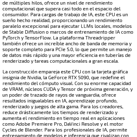
de múltiples hilos, ofrece un nivel de rendimiento
computacional que supera casi todo en el espacio del
consumidor. Para cargas de trabajo de IA, este CPU es un
sueño hecho realidad, proporcionando un rendimiento
paralelo excepcional para ejecutar LLMs locales, modelos
de Stable Diffusion o marcos de entrenamiento de IA como
PyTorch y TensorFlow. La plataforma Threadripper
también ofrece un increíble ancho de banda de memoria y
soporte completo para PCIe 5.0, lo que permite un manejo
de datos más rápido y una mayor eficiencia en tuberías de
renderizado y tareas computacionales a gran escala.​​​​‌ ‍ ​‍​‍‌‍ ‌ ​‍‌‍‍‌‌‍‌ ‌‍‍‌‌‍ ‍​‍​‍​ ‍‍​‍​‍‌ ​ ‌‍​‌‌‍ ‍‌‍‍‌‌ ‌​‌ ‍‌​‍ ‍‌‍‍‌‌‍ ​‍​‍​‍ ​​‍​‍‌‍‍​‌ ​‍‌‍‌‌‌‍‌‍​‍​‍​ ‍‍​‍​‍​‍ ‌‍​‌‌‍‌​‌‍ ‌‌‍‍‌‌‍ ‍​‍ ‌‍‍‌‌‍ ‍‌ ‌​‌‍‌‌‌‍ ‍‌ ‌​​‍ ‌‍‌‌‌‍‌​‌‍‍‌‌ ‌​​‍ ‌‍ ‌‌‍ ‌‍‌​‌‍‌‌​ ‌‌ ​​‌ ​‍‌‍‌‌‌ ​ ‌‍‌‌‌‍ ‍‌ ‌​‌‍​‌‌ ‌​‌‍‍‌‌‍ ‌‍ ‍​ ‍ ‌‍‍‌‌‍‌​​ ‌​ ‌ ​ ​ ‌‍‌‌​ ​ ​ ‌​‌‍‌‌​ ‌‍​ ‌‍​‍ ‌​ ‌‌​ ‌‌​ ‌ ​ ​​​‍ ‌​ ‌​​ ‌‍‌‍​ ‌‍​‍​‍ ‌‌‍​‍‌‍‌‍​ ‍​​ ‌ ​‍ ‌​ ​‍‌‍​ ​ ‌‌​ ‌​​ ‍‌​ ‌‌‌‍‌​​ ​ ​ ‌ ​ ‍​​ ‌‍​ ‌​​ ‍ ‌ ‌​‌ ‍‌‌ ​​‌‍‌‌​ ‌‌‍​‍‌ ‌‌‌‍‍‌‌‍ ​‌‍‌​​ ‍ ‌ ​​‌‍​‌‌ ‌​‌‍‍​​ ‌‌‍‍‌​ ​‌​ ‍​‌‍ ‍‌‌ ‌‍ ​‌‍ ‌‍ ‍‌‍‌ ‌‌ ‌‍‌​‌‍‌‌‌ ​ ‌‍​ ​‍‌‌​ ‌‌‌​​‍‌‌ ‌‍‍ ‌‍‌‌‌ ‍‌​‍‌‌​ ​ ‌​‌​​‍‌‌​ ​ ‌​‌​​‍‌‌​ ​‍​ ​‍‌‍‌‌‌ ​ ​‍‌‌​ ​‍​ ​‍​‍‌‌​ ‌‌‌​‌​​‍ ‍‌ ‌‍‌‍​‌‌‍ ​‌ ‌‌‌‍‌‌​‍‌‌​ ‌‌‌​​‍‌‌ ‌‍‍ ‌‍‌‌‌ ‍‌​‍‌‌​ ​ ‌​‌​​‍‌‌​ ​ ‌​‌​​‍‌‌​ ​‍​ ​‍​ ​‍​ ‌ ‌‍‌‍‌‍​‌‌‍​‍‌‍‌‌‌‍‌‌‌‍‌​‌‍‌‌​ ‌‍‌‍​ ‌‍​ ​‍‌‌​ ​‍​ ​‍​‍‌‌​ ‌‌‌​‌​​‍ ‍‌‍​ ‌‍‍​‌‍‍‌‌‍ ​‌‍‌​‌ ​‍‌‍‌‌‌‍ ‍​‍‌‌​ ‌‌‌​​‍‌‌ ‌‍‍ ‌‍‌‌‌ ‍‌​‍‌‌​ ​ ‌​‌​​‍‌‌​ ​ ‌​‌​​‍‌‌​ ​‍​ ​‍​ ‌‌‌‍‌​‌‍‌​​ ‌​​ ‌​‌‍​‌​ ​​​ ​‍​ ‌​​ ‌‍‌‍​‍​ ​‍​‍‌‌​ ​‍​ ​‍​‍‌‌​ ‌‌‌​‌​​‍ ‍‌ ‌​‌‍‌‌‌ ‍​‌ ‌​​ ‌‍​‍‌‍​‌‌ ​ ‌‍‌‌‌‌‌‌‌ ​‍‌‍ ​​ ‌​‍‌‌​ ​‍‌​‌‍‌‍​‌‌‍‌​‌‍ ‌‌‍‍‌‌‍ ‍​‍‌‍‌‍‍‌‌‍‌​​ ‌​ ‌ ​ ​ ‌‍‌‌​ ​ ​ ‌​‌‍‌‌​ ‌‍​ ‌‍​‍ ‌​ ‌‌​ ‌‌​ ‌ ​ ​​​‍ ‌​ ‌​​ ‌‍‌‍​ ‌‍​‍​‍ ‌‌‍​‍‌‍‌‍​ ‍​​ ‌ ​‍ ‌​ ​‍‌‍​ ​ ‌‌​ ‌​​ ‍‌​ ‌‌‌‍‌​​ ​ ​ ‌ ​ ‍​​ ‌‍​ ‌​​‍‌‍‌ ‌​‌ ‍‌‌ ​​‌‍‌‌​ ‌‌‍​‍‌ ‌‌‌‍‍‌‌‍ ​‌‍‌​​‍‌‍‌ ​​‌‍​‌‌ ‌​‌‍‍​​ ‌‌‍‍‌​ ​‌​ ‍​‌‍ ‍‌‌ ‌‍ ​‌‍ ‌‍ ‍‌‍‌ ‌‌ ‌‍‌​‌‍‌‌‌ ​ ‌‍​ ​‍‌‌​ ‌‌‌​​‍‌‌ ‌‍‍ ‌‍‌‌‌ ‍‌​‍‌‌​ ​ ‌​‌​​‍‌‌​ ​ ‌​‌​​‍‌‌​ ​‍​ ​‍‌‍‌‌‌ ​ ​‍‌‌​ ​‍​ ​‍​‍‌‌​ ‌‌‌​‌​​‍ ‍‌ ‌‍‌‍​‌‌‍ ​‌ ‌‌‌‍‌‌​‍‌‌​ ‌‌‌​​‍‌‌ ‌‍‍ ‌‍‌‌‌ ‍‌​‍‌‌​ ​ ‌​‌​​‍‌‌​ ​ ‌​‌​​‍‌‌​ ​‍​ ​‍​ ​‍​ ‌ ‌‍‌‍‌‍​‌‌‍​‍‌‍‌‌‌‍‌‌‌‍‌​‌‍‌‌​ ‌‍‌‍​ ‌‍​ ​‍‌‌​ ​‍​ ​‍​‍‌‌​ ‌‌‌​‌​​‍ ‍‌‍​ ‌‍‍​‌‍‍‌‌‍ ​‌‍‌​‌ ​‍‌‍‌‌‌‍ ‍​‍‌‌​ ‌‌‌​​‍‌‌ ‌‍‍ ‌‍‌‌‌ ‍‌​‍‌‌​ ​ ‌​‌​​‍‌‌​ ​ ‌​‌​​‍‌‌​ ​‍​ ​‍​ ‌‌‌‍‌​‌‍‌​​ ‌​​ ‌​‌‍​‌​ ​​​ ​‍​ ‌​​ ‌‍‌‍​‍​ ​‍​‍‌‌​ ​‍​ ​‍​‍‌‌​ ‌‌‌​‌​​‍ ‍‌ ‌​‌‍‌‌‌ ‍​‌ ‌​​‍‌‍‌ ​​‌‍‌‌‌ ​‍‌ ​ ‌ ​​‌‍‌‌‌‍​ ‌ ‌​‌‍‍‌‌ ‌‍‌‍‌‌​ ‌‌ ​​‌ ‌‌‌‍​‍‌‍ ​‌‍‍‌‌ ​ ‌‍‍​‌‍‌‌‌‍‌​​‍​‍‌ ‌
La construcción empareja este CPU con la tarjeta gráfica
insignia de Nvidia, la GeForce RTX 5090, que redefine el
rendimiento del cómputo visual. Con su enorme capacidad
de VRAM, núcleos CUDA y Tensor de próxima generación, y
un poder de trazado de rayos de vanguardia, ofrece
resultados inigualables en IA, aprendizaje profundo,
renderizado y juegos de alta gama. Para los creadores,
reduce drásticamente los tiempos de renderizado y
aumenta el rendimiento en tiempo real en aplicaciones
como Adobe Premiere Pro, DaVinci Resolve y el motor
Cycles de Blender. Para los profesionales de IA, permite
entrenamiento de modelos e inferencia que rivalizan con