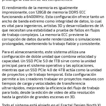
El rendimiento de la memoria es igualmente
impresionante, con 128GB de memoria DDR5 ECC
funcionando a 6400MHz. Esta configuración ofrece tanto un
ancho de banda extremo como integridad de datos, lo cual
es vital para ingenieros, artistas 3D y desarrolladores de IA
que necesitan una estabilidad a prueba de fallos en flujos
de trabajo complejos. La memoria ECC previene la
corrupción de datos durante renderizados o simulaciones
prolongadas, manteniendo tu trabajo fiable y consistente.​​​​‌ ‍ ​‍​‍‌‍ ‌ ​‍‌‍‍‌‌‍‌ ‌‍‍‌‌‍ ‍​‍​‍​ ‍‍​‍​‍‌ ​ ‌‍​‌‌‍ ‍‌‍‍‌‌ ‌​‌ ‍‌​‍ ‍‌‍‍‌‌‍ ​‍​‍​‍ ​​‍​‍‌‍‍​‌ ​‍‌‍‌‌‌‍‌‍​‍​‍​ ‍‍​‍​‍​‍ ‌‍​‌‌‍‌​‌‍ ‌‌‍‍‌‌‍ ‍​‍ ‌‍‍‌‌‍ ‍‌ ‌​‌‍‌‌‌‍ ‍‌ ‌​​‍ ‌‍‌‌‌‍‌​‌‍‍‌‌ ‌​​‍ ‌‍ ‌‌‍ ‌‍‌​‌‍‌‌​ ‌‌ ​​‌ ​‍‌‍‌‌‌ ​ ‌‍‌‌‌‍ ‍‌ ‌​‌‍​‌‌ ‌​‌‍‍‌‌‍ ‌‍ ‍​ ‍ ‌‍‍‌‌‍‌​​ ‌​ ‌ ​ ​ ‌‍‌‌​ ​ ​ ‌​‌‍‌‌​ ‌‍​ ‌‍​‍ ‌​ ‌‌​ ‌‌​ ‌ ​ ​​​‍ ‌​ ‌​​ ‌‍‌‍​ ‌‍​‍​‍ ‌‌‍​‍‌‍‌‍​ ‍​​ ‌ ​‍ ‌​ ​‍‌‍​ ​ ‌‌​ ‌​​ ‍‌​ ‌‌‌‍‌​​ ​ ​ ‌ ​ ‍​​ ‌‍​ ‌​​ ‍ ‌ ‌​‌ ‍‌‌ ​​‌‍‌‌​ ‌‌‍​‍‌ ‌‌‌‍‍‌‌‍ ​‌‍‌​​ ‍ ‌ ​​‌‍​‌‌ ‌​‌‍‍​​ ‌‌‍‍‌​ ​‌​ ‍​‌‍ ‍‌‌ ‌‍ ​‌‍ ‌‍ ‍‌‍‌ ‌‌ ‌‍‌​‌‍‌‌‌ ​ ‌‍​ ​‍‌‌​ ‌‌‌​​‍‌‌ ‌‍‍ ‌‍‌‌‌ ‍‌​‍‌‌​ ​ ‌​‌​​‍‌‌​ ​ ‌​‌​​‍‌‌​ ​‍​ ​‍‌‍‌‌‌ ​ ​‍‌‌​ ​‍​ ​‍​‍‌‌​ ‌‌‌​‌​​‍ ‍‌ ‌‍‌‍​‌‌‍ ​‌ ‌‌‌‍‌‌​‍‌‌​ ‌‌‌​​‍‌‌ ‌‍‍ ‌‍‌‌‌ ‍‌​‍‌‌​ ​ ‌​‌​​‍‌‌​ ​ ‌​‌​​‍‌‌​ ​‍​ ​‍‌‍‌‍​ ‍‌​ ​‌​ ‍‌‌‍​‍‌‍​‍​ ‍‌​ ‍‌​ ‍​‌‍​‌‌‍‌‍​ ‌‌​‍‌‌​ ​‍​ ​‍​‍‌‌​ ‌‌‌​‌​​‍ ‍‌‍​ ‌‍‍​‌‍‍‌‌‍ ​‌‍‌​‌ ​‍‌‍‌‌‌‍ ‍​‍‌‌​ ‌‌‌​​‍‌‌ ‌‍‍ ‌‍‌‌‌ ‍‌​‍‌‌​ ​ ‌​‌​​‍‌‌​ ​ ‌​‌​​‍‌‌​ ​‍​ ​‍​ ​‌​ ‌​​ ‌‍​ ‌‌‌‍​ ‌‍​‌‌‍‌‌​ ​ ‌‍​‌​ ​‌‌‍​ ​ ​​​‍‌‌​ ​‍​ ​‍​‍‌‌​ ‌‌‌​‌​​‍ ‍‌ ‌​‌‍‌‌‌ ‍​‌ ‌​​ ‌‍​‍‌‍​‌‌ ​ ‌‍‌‌‌‌‌‌‌ ​‍‌‍ ​​ ‌​‍‌‌​ ​‍‌​‌‍‌‍​‌‌‍‌​‌‍ ‌‌‍‍‌‌‍ ‍​‍‌‍‌‍‍‌‌‍‌​​ ‌​ ‌ ​ ​ ‌‍‌‌​ ​ ​ ‌​‌‍‌‌​ ‌‍​ ‌‍​‍ ‌​ ‌‌​ ‌‌​ ‌ ​ ​​​‍ ‌​ ‌​​ ‌‍‌‍​ ‌‍​‍​‍ ‌‌‍​‍‌‍‌‍​ ‍​​ ‌ ​‍ ‌​ ​‍‌‍​ ​ ‌‌​ ‌​​ ‍‌​ ‌‌‌‍‌​​ ​ ​ ‌ ​ ‍​​ ‌‍​ ‌​​‍‌‍‌ ‌​‌ ‍‌‌ ​​‌‍‌‌​ ‌‌‍​‍‌ ‌‌‌‍‍‌‌‍ ​‌‍‌​​‍‌‍‌ ​​‌‍​‌‌ ‌​‌‍‍​​ ‌‌‍‍‌​ ​‌​ ‍​‌‍ ‍‌‌ ‌‍ ​‌‍ ‌‍ ‍‌‍‌ ‌‌ ‌‍‌​‌‍‌‌‌ ​ ‌‍​ ​‍‌‌​ ‌‌‌​​‍‌‌ ‌‍‍ ‌‍‌‌‌ ‍‌​‍‌‌​ ​ ‌​‌​​‍‌‌​ ​ ‌​‌​​‍‌‌​ ​‍​ ​‍‌‍‌‌‌ ​ ​‍‌‌​ ​‍​ ​‍​‍‌‌​ ‌‌‌​‌​​‍ ‍‌ ‌‍‌‍​‌‌‍ ​‌ ‌‌‌‍‌‌​‍‌‌​ ‌‌‌​​‍‌‌ ‌‍‍ ‌‍‌‌‌ ‍‌​‍‌‌​ ​ ‌​‌​​‍‌‌​ ​ ‌​‌​​‍‌‌​ ​‍​ ​‍‌‍‌‍​ ‍‌​ ​‌​ ‍‌‌‍​‍‌‍​‍​ ‍‌​ ‍‌​ ‍​‌‍​‌‌‍‌‍​ ‌‌​‍‌‌​ ​‍​ ​‍​‍‌‌​ ‌‌‌​‌​​‍ ‍‌‍​ ‌‍‍​‌‍‍‌‌‍ ​‌‍‌​‌ ​‍‌‍‌‌‌‍ ‍​‍‌‌​ ‌‌‌​​‍‌‌ ‌‍‍ ‌‍‌‌‌ ‍‌​‍‌‌​ ​ ‌​‌​​‍‌‌​ ​ ‌​‌​​‍‌‌​ ​‍​ ​‍​ ​‌​ ‌​​ ‌‍​ ‌‌‌‍​ ‌‍​‌‌‍‌‌​ ​ ‌‍​‌​ ​‌‌‍​ ​ ​​​‍‌‌​ ​‍​ ​‍​‍‌‌​ ‌‌‌​‌​​‍ ‍‌ ‌​‌‍‌‌‌ ‍​‌ ‌​​‍‌‍‌ ​​‌‍‌‌‌ ​‍‌ ​ ‌ ​​‌‍‌‌‌‍​ ‌ ‌​‌‍‍‌‌ ‌‍‌‍‌‌​ ‌‌ ​​‌ ‌‌‌‍​‍‌‍ ​‌‍‍‌‌ ​ ‌‍‍​‌‍‌‌‌‍‌​​‍​‍‌ ‌
Para el almacenamiento, este sistema utiliza una
configuración de doble unidad que combina velocidad y
capacidad. Un SSD PCIe 5.0 de 1TB sirve como la unidad
principal para el sistema operativo y las aplicaciones,
mientras que un SSD PCIe 4.0 de 4TB actúa como la unidad
de proyectos y de trabajo temporal. Esta configuración
permite a los creadores trabajar en proyectos masivos con
tiempos de carga y velocidades de transferencia
ultrarrápidos, mejorando la eficiencia del flujo de trabajo
para todo, desde la edición de video de alta resolución
hasta la gestión de grandes escenas en 3D.​​​​‌ ‍ ​‍​‍‌‍ ‌ ​‍‌‍‍‌‌‍‌ ‌‍‍‌‌‍ ‍​‍​‍​ ‍‍​‍​‍‌ ​ ‌‍​‌‌‍ ‍‌‍‍‌‌ ‌​‌ ‍‌​‍ ‍‌‍‍‌‌‍ ​‍​‍​‍ ​​‍​‍‌‍‍​‌ ​‍‌‍‌‌‌‍‌‍​‍​‍​ ‍‍​‍​‍​‍ ‌‍​‌‌‍‌​‌‍ ‌‌‍‍‌‌‍ ‍​‍ ‌‍‍‌‌‍ ‍‌ ‌​‌‍‌‌‌‍ ‍‌ ‌​​‍ ‌‍‌‌‌‍‌​‌‍‍‌‌ ‌​​‍ ‌‍ ‌‌‍ ‌‍‌​‌‍‌‌​ ‌‌ ​​‌ ​‍‌‍‌‌‌ ​ ‌‍‌‌‌‍ ‍‌ ‌​‌‍​‌‌ ‌​‌‍‍‌‌‍ ‌‍ ‍​ ‍ ‌‍‍‌‌‍‌​​ ‌​ ‌ ​ ​ ‌‍‌‌​ ​ ​ ‌​‌‍‌‌​ ‌‍​ ‌‍​‍ ‌​ ‌‌​ ‌‌​ ‌ ​ ​​​‍ ‌​ ‌​​ ‌‍‌‍​ ‌‍​‍​‍ ‌‌‍​‍‌‍‌‍​ ‍​​ ‌ ​‍ ‌​ ​‍‌‍​ ​ ‌‌​ ‌​​ ‍‌​ ‌‌‌‍‌​​ ​ ​ ‌ ​ ‍​​ ‌‍​ ‌​​ ‍ ‌ ‌​‌ ‍‌‌ ​​‌‍‌‌​ ‌‌‍​‍‌ ‌‌‌‍‍‌‌‍ ​‌‍‌​​ ‍ ‌ ​​‌‍​‌‌ ‌​‌‍‍​​ ‌‌‍‍‌​ ​‌​ ‍​‌‍ ‍‌‌ ‌‍ ​‌‍ ‌‍ ‍‌‍‌ ‌‌ ‌‍‌​‌‍‌‌‌ ​ ‌‍​ ​‍‌‌​ ‌‌‌​​‍‌‌ ‌‍‍ ‌‍‌‌‌ ‍‌​‍‌‌​ ​ ‌​‌​​‍‌‌​ ​ ‌​‌​​‍‌‌​ ​‍​ ​‍‌‍‌‌‌ ​ ​‍‌‌​ ​‍​ ​‍​‍‌‌​ ‌‌‌​‌​​‍ ‍‌ ‌‍‌‍​‌‌‍ ​‌ ‌‌‌‍‌‌​‍‌‌​ ‌‌‌​​‍‌‌ ‌‍‍ ‌‍‌‌‌ ‍‌​‍‌‌​ ​ ‌​‌​​‍‌‌​ ​ ‌​‌​​‍‌‌​ ​‍​ ​‍‌‍​ ‌‍‌‍​ ​‍‌‍​‍‌‍‌​​ ​​​ ​​​ ​‍​ ​​‌‍‌‍‌‍​ ‌‍​‍​‍‌‌​ ​‍​ ​‍​‍‌‌​ ‌‌‌​‌​​‍ ‍‌‍​ ‌‍‍​‌‍‍‌‌‍ ​‌‍‌​‌ ​‍‌‍‌‌‌‍ ‍​‍‌‌​ ‌‌‌​​‍‌‌ ‌‍‍ ‌‍‌‌‌ ‍‌​‍‌‌​ ​ ‌​‌​​‍‌‌​ ​ ‌​‌​​‍‌‌​ ​‍​ ​‍​ ‌‌‌‍​‍​ ‌​​ ‌‌‌‍‌‌​ ‌​‌‍​‌​ ‌ ​ ‌‌​ ​‍​ ​‌‌‍​ ​‍‌‌​ ​‍​ ​‍​‍‌‌​ ‌‌‌​‌​​‍ ‍‌ ‌​‌‍‌‌‌ ‍​‌ ‌​​ ‌‍​‍‌‍​‌‌ ​ ‌‍‌‌‌‌‌‌‌ ​‍‌‍ ​​ ‌​‍‌‌​ ​‍‌​‌‍‌‍​‌‌‍‌​‌‍ ‌‌‍‍‌‌‍ ‍​‍‌‍‌‍‍‌‌‍‌​​ ‌​ ‌ ​ ​ ‌‍‌‌​ ​ ​ ‌​‌‍‌‌​ ‌‍​ ‌‍​‍ ‌​ ‌‌​ ‌‌​ ‌ ​ ​​​‍ ‌​ ‌​​ ‌‍‌‍​ ‌‍​‍​‍ ‌‌‍​‍‌‍‌‍​ ‍​​ ‌ ​‍ ‌​ ​‍‌‍​ ​ ‌‌​ ‌​​ ‍‌​ ‌‌‌‍‌​​ ​ ​ ‌ ​ ‍​​ ‌‍​ ‌​​‍‌‍‌ ‌​‌ ‍‌‌ ​​‌‍‌‌​ ‌‌‍​‍‌ ‌‌‌‍‍‌‌‍ ​‌‍‌​​‍‌‍‌ ​​‌‍​‌‌ ‌​‌‍‍​​ ‌‌‍‍‌​ ​‌​ ‍​‌‍ ‍‌‌ ‌‍ ​‌‍ ‌‍ ‍‌‍‌ ‌‌ ‌‍‌​‌‍‌‌‌ ​ ‌‍​ ​‍‌‌​ ‌‌‌​​‍‌‌ ‌‍‍ ‌‍‌‌‌ ‍‌​‍‌‌​ ​ ‌​‌​​‍‌‌​ ​ ‌​‌​​‍‌‌​ ​‍​ ​‍‌‍‌‌‌ ​ ​‍‌‌​ ​‍​ ​‍​‍‌‌​ ‌‌‌​‌​​‍ ‍‌ ‌‍‌‍​‌‌‍ ​‌ ‌‌‌‍‌‌​‍‌‌​ ‌‌‌​​‍‌‌ ‌‍‍ ‌‍‌‌‌ ‍‌​‍‌‌​ ​ ‌​‌​​‍‌‌​ ​ ‌​‌​​‍‌‌​ ​‍​ ​‍‌‍​ ‌‍‌‍​ ​‍‌‍​‍‌‍‌​​ ​​​ ​​​ ​‍​ ​​‌‍‌‍‌‍​ ‌‍​‍​‍‌‌​ ​‍​ ​‍​‍‌‌​ ‌‌‌​‌​​‍ ‍‌‍​ ‌‍‍​‌‍‍‌‌‍ ​‌‍‌​‌ ​‍‌‍‌‌‌‍ ‍​‍‌‌​ ‌‌‌​​‍‌‌ ‌‍‍ ‌‍‌‌‌ ‍‌​‍‌‌​ ​ ‌​‌​​‍‌‌​ ​ ‌​‌​​‍‌‌​ ​‍​ ​‍​ ‌‌‌‍​‍​ ‌​​ ‌‌‌‍‌‌​ ‌​‌‍​‌​ ‌ ​ ‌‌​ ​‍​ ​‌‌‍​ ​‍‌‌​ ​‍​ ​‍​‍‌‌​ ‌‌‌​‌​​‍ ‍‌ ‌​‌‍‌‌‌ ‍​‌ ‌​​‍‌‍‌ ​​‌‍‌‌‌ ​‍‌ ​ ‌ ​​‌‍‌‌‌‍​ ‌ ‌​‌‍‍‌‌ ‌‍‌‍‌‌​ ‌‌ ​​‌ ‌‌‌‍​‍‌‍ ​‌‍‍‌‌ ​ ‌‍‍​‌‍‌‌‌‍‌​​‍​‍‌ ‌
Todo el sistema está alojado en el Fractal Design North XL,