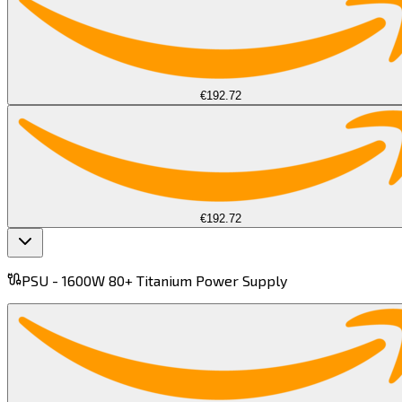
€192.72
€192.72
PSU -
1600W 80+ Titanium Power Supply​​​​‌ ‍ ​‍​‍‌‍ ‌ ​‍‌‍‍‌‌‍‌ ‌‍‍‌‌‍ ‍​‍​‍​ ‍‍​‍​‍‌ ​ ‌‍​‌‌‍ ‍‌‍‍‌‌ ‌​‌ ‍‌​‍ ‍‌‍‍‌‌‍ ​‍​‍​‍ ​​‍​‍‌‍‍​‌ ​‍‌‍‌‌‌‍‌‍​‍​‍​ ‍‍​‍​‍​‍ ‌‍​‌‌‍‌​‌‍ ‌‌‍‍‌‌‍ ‍​‍ ‌‍‍‌‌‍ ‍‌ ‌​‌‍‌‌‌‍ ‍‌ ‌​​‍ ‌‍‌‌‌‍‌​‌‍‍‌‌ ‌​​‍ ‌‍ ‌‌‍ ‌‍‌​‌‍‌‌​ ‌‌ ​​‌ ​‍‌‍‌‌‌ ​ ‌‍‌‌‌‍ ‍‌ ‌​‌‍​‌‌ ‌​‌‍‍‌‌‍ ‌‍ ‍​ ‍ ‌‍‍‌‌‍‌​​ ‌‌‍‌​​ ​‌​ ‍​​ ​ ​ ‍​​ ​‌‌‍​‍​ ‌​​‍ ‌​ ‌​‌‍‌​​ ​​​ ‍​​‍ ‌​ ‌​​ ‌ ​ ​ ​ ‌ ​‍ ‌​ ‍‌​ ‌​‌‍‌‍‌‍‌​​‍ ‌‌‍‌‍​ ‌​​ ​​‌‍‌‌​ ​‍​ ​ ​ ​‌​ ‌‌‌‍‌‌‌‍​ ​ ​‍‌‍‌‌​ ‍ ‌ ‌​‌ ‍‌‌ ​​‌‍‌‌​ ‌‌‌​​‌‌​ ‌‌‌‌​ ‍ ‌ ​​‌‍​‌‌ ‌​‌‍‍​​ ‌‌‍ ‍‌‍​‌‌‍ ‌‌‍‌‌​ ‌‍​‍‌‍​‌‌ ​ ‌‍‌‌‌‌‌‌‌ ​‍‌‍ ​​ ‌​‍‌‌​ ​‍‌​‌‍‌‍​‌‌‍‌​‌‍ ‌‌‍‍‌‌‍ ‍​‍‌‍‌‍‍‌‌‍‌​​ ‌‌‍‌​​ ​‌​ ‍​​ ​ ​ ‍​​ ​‌‌‍​‍​ ‌​​‍ ‌​ ‌​‌‍‌​​ ​​​ ‍​​‍ ‌​ ‌​​ ‌ ​ ​ ​ ‌ ​‍ ‌​ ‍‌​ ‌​‌‍‌‍‌‍‌​​‍ ‌‌‍‌‍​ ‌​​ ​​‌‍‌‌​ ​‍​ ​ ​ ​‌​ ‌‌‌‍‌‌‌‍​ ​ ​‍‌‍‌‌​‍‌‍‌ ‌​‌ ‍‌‌ ​​‌‍‌‌​ ‌‌‌​​‌‌​ ‌‌‌‌​‍‌‍‌ ​​‌‍​‌‌ ‌​‌‍‍​​ ‌‌‍ ‍‌‍​‌‌‍ ‌‌‍‌‌​‍‌‍‌ ​​‌‍‌‌‌ ​‍‌ ​ ‌ ​​‌‍‌‌‌‍​ ‌ ‌​‌‍‍‌‌ ‌‍‌‍‌‌​ ‌‌ ​​‌ ‌‌‌‍​‍‌‍ ​‌‍‍‌‌ ​ ‌‍‍​‌‍‌‌‌‍‌​​‍​‍‌ ‌