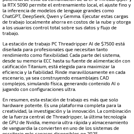
la RTX 5090 permite el entrenamiento local, el ajuste fino y
la inferencia de modelos de lenguaje grandes como
ChatGPT, DeepSeek, Qwen y Gemma. Ejecutar estas cargas
de trabajo localmente ahorra en costos de la nube y otorga
a los usuarios control total sobre sus datos y flujo de
trabajo.​​​​‌ ‍ ​‍​‍‌‍ ‌ ​‍‌‍‍‌‌‍‌ ‌‍‍‌‌‍ ‍​‍​‍​ ‍‍​‍​‍‌ ​ ‌‍​‌‌‍ ‍‌‍‍‌‌ ‌​‌ ‍‌​‍ ‍‌‍‍‌‌‍ ​‍​‍​‍ ​​‍​‍‌‍‍​‌ ​‍‌‍‌‌‌‍‌‍​‍​‍​ ‍‍​‍​‍​‍ ‌‍​‌‌‍‌​‌‍ ‌‌‍‍‌‌‍ ‍​‍ ‌‍‍‌‌‍ ‍‌ ‌​‌‍‌‌‌‍ ‍‌ ‌​​‍ ‌‍‌‌‌‍‌​‌‍‍‌‌ ‌​​‍ ‌‍ ‌‌‍ ‌‍‌​‌‍‌‌​ ‌‌ ​​‌ ​‍‌‍‌‌‌ ​ ‌‍‌‌‌‍ ‍‌ ‌​‌‍​‌‌ ‌​‌‍‍‌‌‍ ‌‍ ‍​ ‍ ‌‍‍‌‌‍‌​​ ‌​ ‌ ​ ​ ‌‍‌‌​ ​ ​ ‌​‌‍‌‌​ ‌‍​ ‌‍​‍ ‌​ ‌‌​ ‌‌​ ‌ ​ ​​​‍ ‌​ ‌​​ ‌‍‌‍​ ‌‍​‍​‍ ‌‌‍​‍‌‍‌‍​ ‍​​ ‌ ​‍ ‌​ ​‍‌‍​ ​ ‌‌​ ‌​​ ‍‌​ ‌‌‌‍‌​​ ​ ​ ‌ ​ ‍​​ ‌‍​ ‌​​ ‍ ‌ ‌​‌ ‍‌‌ ​​‌‍‌‌​ ‌‌‍​‍‌ ‌‌‌‍‍‌‌‍ ​‌‍‌​​ ‍ ‌ ​​‌‍​‌‌ ‌​‌‍‍​​ ‌‌‍‍‌​ ​‌​ ‍​‌‍ ‍‌‌ ‌‍ ​‌‍ ‌‍ ‍‌‍‌ ‌‌ ‌‍‌​‌‍‌‌‌ ​ ‌‍​ ​‍‌‌​ ‌‌‌​​‍‌‌ ‌‍‍ ‌‍‌‌‌ ‍‌​‍‌‌​ ​ ‌​‌​​‍‌‌​ ​ ‌​‌​​‍‌‌​ ​‍​ ​‍‌‍‌‌‌ ​ ​‍‌‌​ ​‍​ ​‍​‍‌‌​ ‌‌‌​‌​​‍ ‍‌ ‌‍‌‍​‌‌‍ ​‌ ‌‌‌‍‌‌​‍‌‌​ ‌‌‌​​‍‌‌ ‌‍‍ ‌‍‌‌‌ ‍‌​‍‌‌​ ​ ‌​‌​​‍‌‌​ ​ ‌​‌​​‍‌‌​ ​‍​ ​‍​ ‍​​ ​ ‌‍‌‍​ ‌​‌‍​‍​ ​ ‌‍‌‍​ ‍‌​ ​​‌‍​ ​ ‍​​ ‌ ​‍‌‌​ ​‍​ ​‍​‍‌‌​ ‌‌‌​‌​​‍ ‍‌‍​ ‌‍‍​‌‍‍‌‌‍ ​‌‍‌​‌ ​‍‌‍‌‌‌‍ ‍​‍‌‌​ ‌‌‌​​‍‌‌ ‌‍‍ ‌‍‌‌‌ ‍‌​‍‌‌​ ​ ‌​‌​​‍‌‌​ ​ ‌​‌​​‍‌‌​ ​‍​ ​‍​ ​‌​ ​‍‌‍​‍‌‍‌‍‌‍​ ​ ‍‌​ ‌​​ ​‌​ ​ ​ ‌‌‌‍​‌​ ​‍​‍‌‌​ ​‍​ ​‍​‍‌‌​ ‌‌‌​‌​​‍ ‍‌ ‌​‌‍‌‌‌ ‍​‌ ‌​​ ‌‍​‍‌‍​‌‌ ​ ‌‍‌‌‌‌‌‌‌ ​‍‌‍ ​​ ‌​‍‌‌​ ​‍‌​‌‍‌‍​‌‌‍‌​‌‍ ‌‌‍‍‌‌‍ ‍​‍‌‍‌‍‍‌‌‍‌​​ ‌​ ‌ ​ ​ ‌‍‌‌​ ​ ​ ‌​‌‍‌‌​ ‌‍​ ‌‍​‍ ‌​ ‌‌​ ‌‌​ ‌ ​ ​​​‍ ‌​ ‌​​ ‌‍‌‍​ ‌‍​‍​‍ ‌‌‍​‍‌‍‌‍​ ‍​​ ‌ ​‍ ‌​ ​‍‌‍​ ​ ‌‌​ ‌​​ ‍‌​ ‌‌‌‍‌​​ ​ ​ ‌ ​ ‍​​ ‌‍​ ‌​​‍‌‍‌ ‌​‌ ‍‌‌ ​​‌‍‌‌​ ‌‌‍​‍‌ ‌‌‌‍‍‌‌‍ ​‌‍‌​​‍‌‍‌ ​​‌‍​‌‌ ‌​‌‍‍​​ ‌‌‍‍‌​ ​‌​ ‍​‌‍ ‍‌‌ ‌‍ ​‌‍ ‌‍ ‍‌‍‌ ‌‌ ‌‍‌​‌‍‌‌‌ ​ ‌‍​ ​‍‌‌​ ‌‌‌​​‍‌‌ ‌‍‍ ‌‍‌‌‌ ‍‌​‍‌‌​ ​ ‌​‌​​‍‌‌​ ​ ‌​‌​​‍‌‌​ ​‍​ ​‍‌‍‌‌‌ ​ ​‍‌‌​ ​‍​ ​‍​‍‌‌​ ‌‌‌​‌​​‍ ‍‌ ‌‍‌‍​‌‌‍ ​‌ ‌‌‌‍‌‌​‍‌‌​ ‌‌‌​​‍‌‌ ‌‍‍ ‌‍‌‌‌ ‍‌​‍‌‌​ ​ ‌​‌​​‍‌‌​ ​ ‌​‌​​‍‌‌​ ​‍​ ​‍​ ‍​​ ​ ‌‍‌‍​ ‌​‌‍​‍​ ​ ‌‍‌‍​ ‍‌​ ​​‌‍​ ​ ‍​​ ‌ ​‍‌‌​ ​‍​ ​‍​‍‌‌​ ‌‌‌​‌​​‍ ‍‌‍​ ‌‍‍​‌‍‍‌‌‍ ​‌‍‌​‌ ​‍‌‍‌‌‌‍ ‍​‍‌‌​ ‌‌‌​​‍‌‌ ‌‍‍ ‌‍‌‌‌ ‍‌​‍‌‌​ ​ ‌​‌​​‍‌‌​ ​ ‌​‌​​‍‌‌​ ​‍​ ​‍​ ​‌​ ​‍‌‍​‍‌‍‌‍‌‍​ ​ ‍‌​ ‌​​ ​‌​ ​ ​ ‌‌‌‍​‌​ ​‍​‍‌‌​ ​‍​ ​‍​‍‌‌​ ‌‌‌​‌​​‍ ‍‌ ‌​‌‍‌‌‌ ‍​‌ ‌​​‍‌‍‌ ​​‌‍‌‌‌ ​‍‌ ​ ‌ ​​‌‍‌‌‌‍​ ‌ ‌​‌‍‍‌‌ ‌‍‌‍‌‌​ ‌‌ ​​‌ ‌‌‌‍​‍‌‍ ​‌‍‍‌‌ ​ ‌‍‍​‌‍‌‌‌‍‌​​‍​‍‌ ‌
La estación de trabajo PC Threadripper AI de $7500 está
diseñada para profesionales que necesitan tanto
rendimiento como flexibilidad. Cada parte del sistema,
desde su memoria ECC hasta su fuente de alimentación con
calificación Titanium, está elegida para maximizar la
eficiencia y la fiabilidad. Rinde maravillosamente en cada
escenario, ya sea construyendo ensamblajes CAD
complejos, simulando física, generando contenido AI o
jugando con configuraciones ultra.​​​​‌ ‍ ​‍​‍‌‍ ‌ ​‍‌‍‍‌‌‍‌ ‌‍‍‌‌‍ ‍​‍​‍​ ‍‍​‍​‍‌ ​ ‌‍​‌‌‍ ‍‌‍‍‌‌ ‌​‌ ‍‌​‍ ‍‌‍‍‌‌‍ ​‍​‍​‍ ​​‍​‍‌‍‍​‌ ​‍‌‍‌‌‌‍‌‍​‍​‍​ ‍‍​‍​‍​‍ ‌‍​‌‌‍‌​‌‍ ‌‌‍‍‌‌‍ ‍​‍ ‌‍‍‌‌‍ ‍‌ ‌​‌‍‌‌‌‍ ‍‌ ‌​​‍ ‌‍‌‌‌‍‌​‌‍‍‌‌ ‌​​‍ ‌‍ ‌‌‍ ‌‍‌​‌‍‌‌​ ‌‌ ​​‌ ​‍‌‍‌‌‌ ​ ‌‍‌‌‌‍ ‍‌ ‌​‌‍​‌‌ ‌​‌‍‍‌‌‍ ‌‍ ‍​ ‍ ‌‍‍‌‌‍‌​​ ‌​ ‌ ​ ​ ‌‍‌‌​ ​ ​ ‌​‌‍‌‌​ ‌‍​ ‌‍​‍ ‌​ ‌‌​ ‌‌​ ‌ ​ ​​​‍ ‌​ ‌​​ ‌‍‌‍​ ‌‍​‍​‍ ‌‌‍​‍‌‍‌‍​ ‍​​ ‌ ​‍ ‌​ ​‍‌‍​ ​ ‌‌​ ‌​​ ‍‌​ ‌‌‌‍‌​​ ​ ​ ‌ ​ ‍​​ ‌‍​ ‌​​ ‍ ‌ ‌​‌ ‍‌‌ ​​‌‍‌‌​ ‌‌‍​‍‌ ‌‌‌‍‍‌‌‍ ​‌‍‌​​ ‍ ‌ ​​‌‍​‌‌ ‌​‌‍‍​​ ‌‌‍‍‌​ ​‌​ ‍​‌‍ ‍‌‌ ‌‍ ​‌‍ ‌‍ ‍‌‍‌ ‌‌ ‌‍‌​‌‍‌‌‌ ​ ‌‍​ ​‍‌‌​ ‌‌‌​​‍‌‌ ‌‍‍ ‌‍‌‌‌ ‍‌​‍‌‌​ ​ ‌​‌​​‍‌‌​ ​ ‌​‌​​‍‌‌​ ​‍​ ​‍‌‍‌‌‌ ​ ​‍‌‌​ ​‍​ ​‍​‍‌‌​ ‌‌‌​‌​​‍ ‍‌ ‌‍‌‍​‌‌‍ ​‌ ‌‌‌‍‌‌​‍‌‌​ ‌‌‌​​‍‌‌ ‌‍‍ ‌‍‌‌‌ ‍‌​‍‌‌​ ​ ‌​‌​​‍‌‌​ ​ ‌​‌​​‍‌‌​ ​‍​ ​‍​ ‍‌‌‍​‍​ ‌‍‌‍​ ​ ‌‌​ ‍​​ ‌‍‌‍​ ​ ​‌‌‍​‍‌‍‌‍‌‍‌‌​‍‌‌​ ​‍​ ​‍​‍‌‌​ ‌‌‌​‌​​‍ ‍‌‍​ ‌‍‍​‌‍‍‌‌‍ ​‌‍‌​‌ ​‍‌‍‌‌‌‍ ‍​‍‌‌​ ‌‌‌​​‍‌‌ ‌‍‍ ‌‍‌‌‌ ‍‌​‍‌‌​ ​ ‌​‌​​‍‌‌​ ​ ‌​‌​​‍‌‌​ ​‍​ ​‍​ ‍‌​ ‍‌‌‍​ ​ ‌‌​ ‌​​ ​‌​ ‍​​ ‌‌​ ‌​‌‍​‍​ ​ ​ ​‍​‍‌‌​ ​‍​ ​‍​‍‌‌​ ‌‌‌​‌​​‍ ‍‌ ‌​‌‍‌‌‌ ‍​‌ ‌​​ ‌‍​‍‌‍​‌‌ ​ ‌‍‌‌‌‌‌‌‌ ​‍‌‍ ​​ ‌​‍‌‌​ ​‍‌​‌‍‌‍​‌‌‍‌​‌‍ ‌‌‍‍‌‌‍ ‍​‍‌‍‌‍‍‌‌‍‌​​ ‌​ ‌ ​ ​ ‌‍‌‌​ ​ ​ ‌​‌‍‌‌​ ‌‍​ ‌‍​‍ ‌​ ‌‌​ ‌‌​ ‌ ​ ​​​‍ ‌​ ‌​​ ‌‍‌‍​ ‌‍​‍​‍ ‌‌‍​‍‌‍‌‍​ ‍​​ ‌ ​‍ ‌​ ​‍‌‍​ ​ ‌‌​ ‌​​ ‍‌​ ‌‌‌‍‌​​ ​ ​ ‌ ​ ‍​​ ‌‍​ ‌​​‍‌‍‌ ‌​‌ ‍‌‌ ​​‌‍‌‌​ ‌‌‍​‍‌ ‌‌‌‍‍‌‌‍ ​‌‍‌​​‍‌‍‌ ​​‌‍​‌‌ ‌​‌‍‍​​ ‌‌‍‍‌​ ​‌​ ‍​‌‍ ‍‌‌ ‌‍ ​‌‍ ‌‍ ‍‌‍‌ ‌‌ ‌‍‌​‌‍‌‌‌ ​ ‌‍​ ​‍‌‌​ ‌‌‌​​‍‌‌ ‌‍‍ ‌‍‌‌‌ ‍‌​‍‌‌​ ​ ‌​‌​​‍‌‌​ ​ ‌​‌​​‍‌‌​ ​‍​ ​‍‌‍‌‌‌ ​ ​‍‌‌​ ​‍​ ​‍​‍‌‌​ ‌‌‌​‌​​‍ ‍‌ ‌‍‌‍​‌‌‍ ​‌ ‌‌‌‍‌‌​‍‌‌​ ‌‌‌​​‍‌‌ ‌‍‍ ‌‍‌‌‌ ‍‌​‍‌‌​ ​ ‌​‌​​‍‌‌​ ​ ‌​‌​​‍‌‌​ ​‍​ ​‍​ ‍‌‌‍​‍​ ‌‍‌‍​ ​ ‌‌​ ‍​​ ‌‍‌‍​ ​ ​‌‌‍​‍‌‍‌‍‌‍‌‌​‍‌‌​ ​‍​ ​‍​‍‌‌​ ‌‌‌​‌​​‍ ‍‌‍​ ‌‍‍​‌‍‍‌‌‍ ​‌‍‌​‌ ​‍‌‍‌‌‌‍ ‍​‍‌‌​ ‌‌‌​​‍‌‌ ‌‍‍ ‌‍‌‌‌ ‍‌​‍‌‌​ ​ ‌​‌​​‍‌‌​ ​ ‌​‌​​‍‌‌​ ​‍​ ​‍​ ‍‌​ ‍‌‌‍​ ​ ‌‌​ ‌​​ ​‌​ ‍​​ ‌‌​ ‌​‌‍​‍​ ​ ​ ​‍​‍‌‌​ ​‍​ ​‍​‍‌‌​ ‌‌‌​‌​​‍ ‍‌ ‌​‌‍‌‌‌ ‍​‌ ‌​​‍‌‍‌ ​​‌‍‌‌‌ ​‍‌ ​ ‌ ​​‌‍‌‌‌‍​ ‌ ‌​‌‍‍‌‌ ‌‍‌‍‌‌​ ‌‌ ​​‌ ‌‌‌‍​‍‌‍ ​‌‍‍‌‌ ​ ‌‍‍​‌‍‌‌‌‍‌​​‍​‍‌ ‌
En resumen, esta estación de trabajo es más que solo
hardware potente. Es una plataforma completa para la
creatividad, la investigación y la innovación. La combinación
de la fuerza central de Threadripper, la última tecnología
de GPU de Nvidia, memoria ultra rápida y almacenamiento
de vanguardia la convierten en uno de los sistemas de
escritorio más capaces disponibles en 2025.​​​​‌ ‍ ​‍​‍‌‍ ‌ ​‍‌‍‍‌‌‍‌ ‌‍‍‌‌‍ ‍​‍​‍​ ‍‍​‍​‍‌ ​ ‌‍​‌‌‍ ‍‌‍‍‌‌ ‌​‌ ‍‌​‍ ‍‌‍‍‌‌‍ ​‍​‍​‍ ​​‍​‍‌‍‍​‌ ​‍‌‍‌‌‌‍‌‍​‍​‍​ ‍‍​‍​‍​‍ ‌‍​‌‌‍‌​‌‍ ‌‌‍‍‌‌‍ ‍​‍ ‌‍‍‌‌‍ ‍‌ ‌​‌‍‌‌‌‍ ‍‌ ‌​​‍ ‌‍‌‌‌‍‌​‌‍‍‌‌ ‌​​‍ ‌‍ ‌‌‍ ‌‍‌​‌‍‌‌​ ‌‌ ​​‌ ​‍‌‍‌‌‌ ​ ‌‍‌‌‌‍ ‍‌ ‌​‌‍​‌‌ ‌​‌‍‍‌‌‍ ‌‍ ‍​ ‍ ‌‍‍‌‌‍‌​​ ‌​ ‌ ​ ​ ‌‍‌‌​ ​ ​ ‌​‌‍‌‌​ ‌‍​ ‌‍​‍ ‌​ ‌‌​ ‌‌​ ‌ ​ ​​​‍ ‌​ ‌​​ ‌‍‌‍​ ‌‍​‍​‍ ‌‌‍​‍‌‍‌‍​ ‍​​ ‌ ​‍ ‌​ ​‍‌‍​ ​ ‌‌​ ‌​​ ‍‌​ ‌‌‌‍‌​​ ​ ​ ‌ ​ ‍​​ ‌‍​ ‌​​ ‍ ‌ ‌​‌ ‍‌‌ ​​‌‍‌‌​ ‌‌‍​‍‌ ‌‌‌‍‍‌‌‍ ​‌‍‌​​ ‍ ‌ ​​‌‍​‌‌ ‌​‌‍‍​​ ‌‌‍‍‌​ ​‌​ ‍​‌‍ ‍‌‌ ‌‍ ​‌‍ ‌‍ ‍‌‍‌ ‌‌ ‌‍‌​‌‍‌‌‌ ​ ‌‍​ ​‍‌‌​ ‌‌‌​​‍‌‌ ‌‍‍ ‌‍‌‌‌ ‍‌​‍‌‌​ ​ ‌​‌​​‍‌‌​ ​ ‌​‌​​‍‌‌​ ​‍​ ​‍‌‍‌‌‌ ​ ​‍‌‌​ ​‍​ ​‍​‍‌‌​ ‌‌‌​‌​​‍ ‍‌ ‌‍‌‍​‌‌‍ ​‌ ‌‌‌‍‌‌​‍‌‌​ ‌‌‌​​‍‌‌ ‌‍‍ ‌‍‌‌‌ ‍‌​‍‌‌​ ​ ‌​‌​​‍‌‌​ ​ ‌​‌​​‍‌‌​ ​‍​ ​‍​ ‌‌‌‍‌‌​ ​‍​ ​‌‌‍​‍​ ‍‌​ ‌‍‌‍‌‍‌‍​‍‌‍​‍‌‍‌​‌‍​ ​‍‌‌​ ​‍​ ​‍​‍‌‌​ ‌‌‌​‌​​‍ ‍‌‍​ ‌‍‍​‌‍‍‌‌‍ ​‌‍‌​‌ ​‍‌‍‌‌‌‍ ‍​‍‌‌​ ‌‌‌​​‍‌‌ ‌‍‍ ‌‍‌‌‌ ‍‌​‍‌‌​ ​ ‌​‌​​‍‌‌​ ​ ‌​‌​​‍‌‌​ ​‍​ ​‍‌‍‌​‌‍​ ‌‍​ ​ ‌‍​ ​​​ ​ ​ ​‌‌‍‌​‌‍​ ‌‍​ ​ ‌​​ ‌​​‍‌‌​ ​‍​ ​‍​‍‌‌​ ‌‌‌​‌​​‍ ‍‌ ‌​‌‍‌‌‌ ‍​‌ ‌​​ ‌‍​‍‌‍​‌‌ ​ ‌‍‌‌‌‌‌‌‌ ​‍‌‍ ​​ ‌​‍‌‌​ ​‍‌​‌‍‌‍​‌‌‍‌​‌‍ ‌‌‍‍‌‌‍ ‍​‍‌‍‌‍‍‌‌‍‌​​ ‌​ ‌ ​ ​ ‌‍‌‌​ ​ ​ ‌​‌‍‌‌​ ‌‍​ ‌‍​‍ ‌​ ‌‌​ ‌‌​ ‌ ​ ​​​‍ ‌​ ‌​​ ‌‍‌‍​ ‌‍​‍​‍ ‌‌‍​‍‌‍‌‍​ ‍​​ ‌ ​‍ ‌​ ​‍‌‍​ ​ ‌‌​ ‌​​ ‍‌​ ‌‌‌‍‌​​ ​ ​ ‌ ​ ‍​​ ‌‍​ ‌​​‍‌‍‌ ‌​‌ ‍‌‌ ​​‌‍‌‌​ ‌‌‍​‍‌ ‌‌‌‍‍‌‌‍ ​‌‍‌​​‍‌‍‌ ​​‌‍​‌‌ ‌​‌‍‍​​ ‌‌‍‍‌​ ​‌​ ‍​‌‍ ‍‌‌ ‌‍ ​‌‍ ‌‍ ‍‌‍‌ ‌‌ ‌‍‌​‌‍‌‌‌ ​ ‌‍​ ​‍‌‌​ ‌‌‌​​‍‌‌ ‌‍‍ ‌‍‌‌‌ ‍‌​‍‌‌​ ​ ‌​‌​​‍‌‌​ ​ ‌​‌​​‍‌‌​ ​‍​ ​‍‌‍‌‌‌ ​ ​‍‌‌​ ​‍​ ​‍​‍‌‌​ ‌‌‌​‌​​‍ ‍‌ ‌‍‌‍​‌‌‍ ​‌ ‌‌‌‍‌‌​‍‌‌​ ‌‌‌​​‍‌‌ ‌‍‍ ‌‍‌‌‌ ‍‌​‍‌‌​ ​ ‌​‌​​‍‌‌​ ​ ‌​‌​​‍‌‌​ ​‍​ ​‍​ ‌‌‌‍‌‌​ ​‍​ ​‌‌‍​‍​ ‍‌​ ‌‍‌‍‌‍‌‍​‍‌‍​‍‌‍‌​‌‍​ ​‍‌‌​ ​‍​ ​‍​‍‌‌​ ‌‌‌​‌​​‍ ‍‌‍​ ‌‍‍​‌‍‍‌‌‍ ​‌‍‌​‌ ​‍‌‍‌‌‌‍ ‍​‍‌‌​ ‌‌‌​​‍‌‌ ‌‍‍ ‌‍‌‌‌ ‍‌​‍‌‌​ ​ ‌​‌​​‍‌‌​ ​ ‌​‌​​‍‌‌​ ​‍​ ​‍‌‍‌​‌‍​ ‌‍​ ​ ‌‍​ ​​​ ​ ​ ​‌‌‍‌​‌‍​ ‌‍​ ​ ‌​​ ‌​​‍‌‌​ ​‍​ ​‍​‍‌‌​ ‌‌‌​‌​​‍ ‍‌ ‌​‌‍‌‌‌ ‍​‌ ‌​​‍‌‍‌ ​​‌‍‌‌‌ ​‍‌ ​ ‌ ​​‌‍‌‌‌‍​ ‌ ‌​‌‍‍‌‌ ‌‍‌‍‌‌​ ‌‌ ​​‌ ‌‌‌‍​‍‌‍ ​‌‍‍‌‌ ​ ‌‍‍​‌‍‌‌‌‍‌​​‍​‍‌ ‌