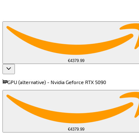
€4379.99
GPU (alternative) -
Nvidia Geforce RTX 5090​​​​‌ ‍ ​‍​‍‌‍ ‌ ​‍‌‍‍‌‌‍‌ ‌‍‍‌‌‍ ‍​‍​‍​ ‍‍​‍​‍‌ ​ ‌‍​‌‌‍ ‍‌‍‍‌‌ ‌​‌ ‍‌​‍ ‍‌‍‍‌‌‍ ​‍​‍​‍ ​​‍​‍‌‍‍​‌ ​‍‌‍‌‌‌‍‌‍​‍​‍​ ‍‍​‍​‍​‍ ‌‍​‌‌‍‌​‌‍ ‌‌‍‍‌‌‍ ‍​‍ ‌‍‍‌‌‍ ‍‌ ‌​‌‍‌‌‌‍ ‍‌ ‌​​‍ ‌‍‌‌‌‍‌​‌‍‍‌‌ ‌​​‍ ‌‍ ‌‌‍ ‌‍‌​‌‍‌‌​ ‌‌ ​​‌ ​‍‌‍‌‌‌ ​ ‌‍‌‌‌‍ ‍‌ ‌​‌‍​‌‌ ‌​‌‍‍‌‌‍ ‌‍ ‍​ ‍ ‌‍‍‌‌‍‌​​ ‌​ ​​​ ‌‌‌‍‌‌‌‍‌​‌‍​ ​ ​​​ ​‌​ ‌‌​‍ ‌​ ​ ​ ‌‌​ ​‌​ ​ ​‍ ‌​ ‌​‌‍​‍​ ​‌​ ‌‌​‍ ‌​ ‍​​ ​ ​ ‌ ‌‍​‍​‍ ‌​ ​‌​ ​‍​ ‌​​ ‌​‌‍​‌​ ​ ‌‍​ ‌‍​‍‌‍​‌‌‍‌​​ ‌​​ ​‍​ ‍ ‌ ‌​‌ ‍‌‌ ​​‌‍‌‌​ ‌‌‍‌ ‌ ​​‌ ‌‌​ ‍ ‌ ​​‌‍​‌‌ ‌​‌‍‍​​ ‌‌‍ ‍‌‍​‌‌‍ ‌‌‍‌‌​ ‌‍​‍‌‍​‌‌ ​ ‌‍‌‌‌‌‌‌‌ ​‍‌‍ ​​ ‌​‍‌‌​ ​‍‌​‌‍‌‍​‌‌‍‌​‌‍ ‌‌‍‍‌‌‍ ‍​‍‌‍‌‍‍‌‌‍‌​​ ‌​ ​​​ ‌‌‌‍‌‌‌‍‌​‌‍​ ​ ​​​ ​‌​ ‌‌​‍ ‌​ ​ ​ ‌‌​ ​‌​ ​ ​‍ ‌​ ‌​‌‍​‍​ ​‌​ ‌‌​‍ ‌​ ‍​​ ​ ​ ‌ ‌‍​‍​‍ ‌​ ​‌​ ​‍​ ‌​​ ‌​‌‍​‌​ ​ ‌‍​ ‌‍​‍‌‍​‌‌‍‌​​ ‌​​ ​‍​‍‌‍‌ ‌​‌ ‍‌‌ ​​‌‍‌‌​ ‌‌‍‌ ‌ ​​‌ ‌‌​‍‌‍‌ ​​‌‍​‌‌ ‌​‌‍‍​​ ‌‌‍ ‍‌‍​‌‌‍ ‌‌‍‌‌​‍‌‍‌ ​​‌‍‌‌‌ ​‍‌ ​ ‌ ​​‌‍‌‌‌‍​ ‌ ‌​‌‍‍‌‌ ‌‍‌‍‌‌​ ‌‌ ​​‌ ‌‌‌‍​‍‌‍ ​‌‍‍‌‌ ​ ‌‍‍​‌‍‌‌‌‍‌​​‍​‍‌ ‌
find more on
cpus.gg
€4379.99