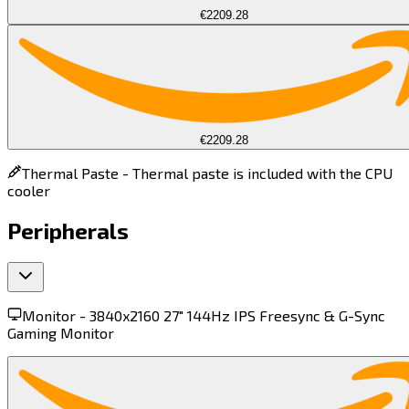
€2209.28
€2209.28
Thermal Paste -
Thermal paste is included with the CPU
cooler
Peripherals
Monitor -
3840x2160 27" 144Hz IPS Freesync & G-Sync
Gaming Monitor​​​​‌ ‍ ​‍​‍‌‍ ‌ ​‍‌‍‍‌‌‍‌ ‌‍‍‌‌‍ ‍​‍​‍​ ‍‍​‍​‍‌ ​ ‌‍​‌‌‍ ‍‌‍‍‌‌ ‌​‌ ‍‌​‍ ‍‌‍‍‌‌‍ ​‍​‍​‍ ​​‍​‍‌‍‍​‌ ​‍‌‍‌‌‌‍‌‍​‍​‍​ ‍‍​‍​‍​‍ ‌‍​‌‌‍‌​‌‍ ‌‌‍‍‌‌‍ ‍​‍ ‌‍‍‌‌‍ ‍‌ ‌​‌‍‌‌‌‍ ‍‌ ‌​​‍ ‌‍‌‌‌‍‌​‌‍‍‌‌ ‌​​‍ ‌‍ ‌‌‍ ‌‍‌​‌‍‌‌​ ‌‌ ​​‌ ​‍‌‍‌‌‌ ​ ‌‍‌‌‌‍ ‍‌ ‌​‌‍​‌‌ ‌​‌‍‍‌‌‍ ‌‍ ‍​ ‍ ‌‍‍‌‌‍‌​​ ‌‌‍​‌‌‍‌‌​ ​ ‌‍​ ​ ‌ ​ ​‌‌‍‌‍​ ​‍​‍ ‌​ ​​‌‍​‌‌‍​‍‌‍‌‍​‍ ‌​ ‌​​ ​‍‌‍‌‌​ ‌​​‍ ‌​ ‍‌‌‍‌​​ ‌‍​ ‍‌​‍ ‌​ ‍​‌‍​‌​ ‍‌​ ‌‌​ ‌​​ ‍‌​ ​‍‌‍​‌​ ​‍​ ‌‌‌‍​‍​ ‌​​ ‍ ‌ ‌​‌ ‍‌‌ ​​‌‍‌‌​ ‌‌‍ ‌‌‍ ‌‍ ‍‌‍‍‌‌ ‌​‌‍ ‌ ​‍​ ‍ ‌ ​​‌‍​‌‌ ‌​‌‍‍​​ ‌‌‍ ‍‌‍​‌‌‍ ‌‌‍‌‌​ ‌‍​‍‌‍​‌‌ ​ ‌‍‌‌‌‌‌‌‌ ​‍‌‍ ​​ ‌​‍‌‌​ ​‍‌​‌‍‌‍​‌‌‍‌​‌‍ ‌‌‍‍‌‌‍ ‍​‍‌‍‌‍‍‌‌‍‌​​ ‌‌‍​‌‌‍‌‌​ ​ ‌‍​ ​ ‌ ​ ​‌‌‍‌‍​ ​‍​‍ ‌​ ​​‌‍​‌‌‍​‍‌‍‌‍​‍ ‌​ ‌​​ ​‍‌‍‌‌​ ‌​​‍ ‌​ ‍‌‌‍‌​​ ‌‍​ ‍‌​‍ ‌​ ‍​‌‍​‌​ ‍‌​ ‌‌​ ‌​​ ‍‌​ ​‍‌‍​‌​ ​‍​ ‌‌‌‍​‍​ ‌​​‍‌‍‌ ‌​‌ ‍‌‌ ​​‌‍‌‌​ ‌‌‍ ‌‌‍ ‌‍ ‍‌‍‍‌‌ ‌​‌‍ ‌ ​‍​‍‌‍‌ ​​‌‍​‌‌ ‌​‌‍‍​​ ‌‌‍ ‍‌‍​‌‌‍ ‌‌‍‌‌​‍‌‍‌ ​​‌‍‌‌‌ ​‍‌ ​ ‌ ​​‌‍‌‌‌‍​ ‌ ‌​‌‍‍‌‌ ‌‍‌‍‌‌​ ‌‌ ​​‌ ‌‌‌‍​‍‌‍ ​‌‍‍‌‌ ​ ‌‍‍​‌‍‌‌‌‍‌​​‍​‍‌ ‌