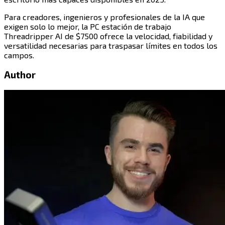
Para creadores, ingenieros y profesionales de la IA que
exigen solo lo mejor, la PC estación de trabajo
Threadripper AI de $7500 ofrece la velocidad, fiabilidad y
versatilidad necesarias para traspasar límites en todos los
campos.​​​​‌ ‍ ​‍​‍‌‍ ‌ ​‍‌‍‍‌‌‍‌ ‌‍‍‌‌‍ ‍​‍​‍​ ‍‍​‍​‍‌ ​ ‌‍​‌‌‍ ‍‌‍‍‌‌ ‌​‌ ‍‌​‍ ‍‌‍‍‌‌‍ ​‍​‍​‍ ​​‍​‍‌‍‍​‌ ​‍‌‍‌‌‌‍‌‍​‍​‍​ ‍‍​‍​‍​‍ ‌‍​‌‌‍‌​‌‍ ‌‌‍‍‌‌‍ ‍​‍ ‌‍‍‌‌‍ ‍‌ ‌​‌‍‌‌‌‍ ‍‌ ‌​​‍ ‌‍‌‌‌‍‌​‌‍‍‌‌ ‌​​‍ ‌‍ ‌‌‍ ‌‍‌​‌‍‌‌​ ‌‌ ​​‌ ​‍‌‍‌‌‌ ​ ‌‍‌‌‌‍ ‍‌ ‌​‌‍​‌‌ ‌​‌‍‍‌‌‍ ‌‍ ‍​ ‍ ‌‍‍‌‌‍‌​​ ‌​ ‌ ​ ​ ‌‍‌‌​ ​ ​ ‌​‌‍‌‌​ ‌‍​ ‌‍​‍ ‌​ ‌‌​ ‌‌​ ‌ ​ ​​​‍ ‌​ ‌​​ ‌‍‌‍​ ‌‍​‍​‍ ‌‌‍​‍‌‍‌‍​ ‍​​ ‌ ​‍ ‌​ ​‍‌‍​ ​ ‌‌​ ‌​​ ‍‌​ ‌‌‌‍‌​​ ​ ​ ‌ ​ ‍​​ ‌‍​ ‌​​ ‍ ‌ ‌​‌ ‍‌‌ ​​‌‍‌‌​ ‌‌‍​‍‌ ‌‌‌‍‍‌‌‍ ​‌‍‌​​ ‍ ‌ ​​‌‍​‌‌ ‌​‌‍‍​​ ‌‌‍‍‌​ ​‌​ ‍​‌‍ ‍‌‌ ‌‍ ​‌‍ ‌‍ ‍‌‍‌ ‌‌ ‌‍‌​‌‍‌‌‌ ​ ‌‍​ ​‍‌‌​ ‌‌‌​​‍‌‌ ‌‍‍ ‌‍‌‌‌ ‍‌​‍‌‌​ ​ ‌​‌​​‍‌‌​ ​ ‌​‌​​‍‌‌​ ​‍​ ​‍‌‍‌‌‌ ​ ​‍‌‌​ ​‍​ ​‍​‍‌‌​ ‌‌‌​‌​​‍ ‍‌ ‌‍‌‍​‌‌‍ ​‌ ‌‌‌‍‌‌​‍‌‌​ ‌‌‌​​‍‌‌ ‌‍‍ ‌‍‌‌‌ ‍‌​‍‌‌​ ​ ‌​‌​​‍‌‌​ ​ ‌​‌​​‍‌‌​ ​‍​ ​‍‌‍​‍​ ‌​‌‍​‌‌‍​‌‌‍‌‍‌‍​‍‌‍​ ‌‍​‌​ ‌‍‌‍​‍​ ‌‌​ ‍​​‍‌‌​ ​‍​ ​‍​‍‌‌​ ‌‌‌​‌​​‍ ‍‌‍​ ‌‍‍​‌‍‍‌‌‍ ​‌‍‌​‌ ​‍‌‍‌‌‌‍ ‍​‍‌‌​ ‌‌‌​​‍‌‌ ‌‍‍ ‌‍‌‌‌ ‍‌​‍‌‌​ ​ ‌​‌​​‍‌‌​ ​ ‌​‌​​‍‌‌​ ​‍​ ​‍​ ‌​‌‍​ ​ ​ ​ ‍​​ ‍‌​ ‌​​ ‌ ‌‍​‌‌‍‌‌‌‍​ ‌‍‌‌‌‍‌‌​‍‌‌​ ​‍​ ​‍​‍‌‌​ ‌‌‌​‌​​‍ ‍‌ ‌​‌‍‌‌‌ ‍​‌ ‌​​ ‌‍​‍‌‍​‌‌ ​ ‌‍‌‌‌‌‌‌‌ ​‍‌‍ ​​ ‌​‍‌‌​ ​‍‌​‌‍‌‍​‌‌‍‌​‌‍ ‌‌‍‍‌‌‍ ‍​‍‌‍‌‍‍‌‌‍‌​​ ‌​ ‌ ​ ​ ‌‍‌‌​ ​ ​ ‌​‌‍‌‌​ ‌‍​ ‌‍​‍ ‌​ ‌‌​ ‌‌​ ‌ ​ ​​​‍ ‌​ ‌​​ ‌‍‌‍​ ‌‍​‍​‍ ‌‌‍​‍‌‍‌‍​ ‍​​ ‌ ​‍ ‌​ ​‍‌‍​ ​ ‌‌​ ‌​​ ‍‌​ ‌‌‌‍‌​​ ​ ​ ‌ ​ ‍​​ ‌‍​ ‌​​‍‌‍‌ ‌​‌ ‍‌‌ ​​‌‍‌‌​ ‌‌‍​‍‌ ‌‌‌‍‍‌‌‍ ​‌‍‌​​‍‌‍‌ ​​‌‍​‌‌ ‌​‌‍‍​​ ‌‌‍‍‌​ ​‌​ ‍​‌‍ ‍‌‌ ‌‍ ​‌‍ ‌‍ ‍‌‍‌ ‌‌ ‌‍‌​‌‍‌‌‌ ​ ‌‍​ ​‍‌‌​ ‌‌‌​​‍‌‌ ‌‍‍ ‌‍‌‌‌ ‍‌​‍‌‌​ ​ ‌​‌​​‍‌‌​ ​ ‌​‌​​‍‌‌​ ​‍​ ​‍‌‍‌‌‌ ​ ​‍‌‌​ ​‍​ ​‍​‍‌‌​ ‌‌‌​‌​​‍ ‍‌ ‌‍‌‍​‌‌‍ ​‌ ‌‌‌‍‌‌​‍‌‌​ ‌‌‌​​‍‌‌ ‌‍‍ ‌‍‌‌‌ ‍‌​‍‌‌​ ​ ‌​‌​​‍‌‌​ ​ ‌​‌​​‍‌‌​ ​‍​ ​‍‌‍​‍​ ‌​‌‍​‌‌‍​‌‌‍‌‍‌‍​‍‌‍​ ‌‍​‌​ ‌‍‌‍​‍​ ‌‌​ ‍​​‍‌‌​ ​‍​ ​‍​‍‌‌​ ‌‌‌​‌​​‍ ‍‌‍​ ‌‍‍​‌‍‍‌‌‍ ​‌‍‌​‌ ​‍‌‍‌‌‌‍ ‍​‍‌‌​ ‌‌‌​​‍‌‌ ‌‍‍ ‌‍‌‌‌ ‍‌​‍‌‌​ ​ ‌​‌​​‍‌‌​ ​ ‌​‌​​‍‌‌​ ​‍​ ​‍​ ‌​‌‍​ ​ ​ ​ ‍​​ ‍‌​ ‌​​ ‌ ‌‍​‌‌‍‌‌‌‍​ ‌‍‌‌‌‍‌‌​‍‌‌​ ​‍​ ​‍​‍‌‌​ ‌‌‌​‌​​‍ ‍‌ ‌​‌‍‌‌‌ ‍​‌ ‌​​‍‌‍‌ ​​‌‍‌‌‌ ​‍‌ ​ ‌ ​​‌‍‌‌‌‍​ ‌ ‌​‌‍‍‌‌ ‌‍‌‍‌‌​ ‌‌ ​​‌ ‌‌‌‍​‍‌‍ ​‌‍‍‌‌ ​ ‌‍‍​‌‍‌‌‌‍‌​​‍​‍‌ ‌
Author