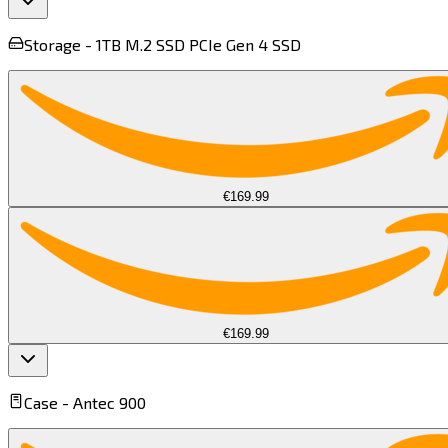
Storage -
1TB M.2 SSD PCIe Gen 4 SSD​​​​‌ ‍ ​‍​‍‌‍ ‌ ​‍‌‍‍‌‌‍‌ ‌‍‍‌‌‍ ‍​‍​‍​ ‍‍​‍​‍‌ ​ ‌‍​‌‌‍ ‍‌‍‍‌‌ ‌​‌ ‍‌​‍ ‍‌‍‍‌‌‍ ​‍​‍​‍ ​​‍​‍‌‍‍​‌ ​‍‌‍‌‌‌‍‌‍​‍​‍​ ‍‍​‍​‍​‍ ‌‍​‌‌‍‌​‌‍ ‌‌‍‍‌‌‍ ‍​‍ ‌‍‍‌‌‍ ‍‌ ‌​‌‍‌‌‌‍ ‍‌ ‌​​‍ ‌‍‌‌‌‍‌​‌‍‍‌‌ ‌​​‍ ‌‍ ‌‌‍ ‌‍‌​‌‍‌‌​ ‌‌ ​​‌ ​‍‌‍‌‌‌ ​ ‌‍‌‌‌‍ ‍‌ ‌​‌‍​‌‌ ‌​‌‍‍‌‌‍ ‌‍ ‍​ ‍ ‌‍‍‌‌‍‌​​ ‌‌‍‌‍​ ‌‌​ ​​‌‍​ ​ ​‌​ ​‌​ ‌‌​ ‌​​‍ ‌‌‍​‌​ ​ ‌‍​‍​ ‌‌​‍ ‌​ ‌​​ ‌‌​ ‍‌​ ‍​​‍ ‌​ ‍​​ ‌ ‌‍​‌‌‍​‍​‍ ‌​ ‌‍​ ​‍​ ​ ​ ​ ‌‍‌‌‌‍​ ​ ‌ ​ ​​‌‍‌‌​ ‍‌‌‍‌‍​ ‌​​ ‍ ‌ ‌​‌ ‍‌‌ ​​‌‍‌‌​ ‌‌ ​ ‌ ‌​‌‍ ‌ ​‍‌‍​‌‌‍‌ ‌‍‌‌​ ‍ ‌ ​​‌‍​‌‌ ‌​‌‍‍​​ ‌‌‍ ‍‌‍​‌‌‍ ‌‌‍‌‌​ ‌‍​‍‌‍​‌‌ ​ ‌‍‌‌‌‌‌‌‌ ​‍‌‍ ​​ ‌​‍‌‌​ ​‍‌​‌‍‌‍​‌‌‍‌​‌‍ ‌‌‍‍‌‌‍ ‍​‍‌‍‌‍‍‌‌‍‌​​ ‌‌‍‌‍​ ‌‌​ ​​‌‍​ ​ ​‌​ ​‌​ ‌‌​ ‌​​‍ ‌‌‍​‌​ ​ ‌‍​‍​ ‌‌​‍ ‌​ ‌​​ ‌‌​ ‍‌​ ‍​​‍ ‌​ ‍​​ ‌ ‌‍​‌‌‍​‍​‍ ‌​ ‌‍​ ​‍​ ​ ​ ​ ‌‍‌‌‌‍​ ​ ‌ ​ ​​‌‍‌‌​ ‍‌‌‍‌‍​ ‌​​‍‌‍‌ ‌​‌ ‍‌‌ ​​‌‍‌‌​ ‌‌ ​ ‌ ‌​‌‍ ‌ ​‍‌‍​‌‌‍‌ ‌‍‌‌​‍‌‍‌ ​​‌‍​‌‌ ‌​‌‍‍​​ ‌‌‍ ‍‌‍​‌‌‍ ‌‌‍‌‌​‍‌‍‌ ​​‌‍‌‌‌ ​‍‌ ​ ‌ ​​‌‍‌‌‌‍​ ‌ ‌​‌‍‍‌‌ ‌‍‌‍‌‌​ ‌‌ ​​‌ ‌‌‌‍​‍‌‍ ​‌‍‍‌‌ ​ ‌‍‍​‌‍‌‌‌‍‌​​‍​‍‌ ‌
€169.99
€169.99
Case -
Antec 900​​​​‌ ‍ ​‍​‍‌‍ ‌ ​‍‌‍‍‌‌‍‌ ‌‍‍‌‌‍ ‍​‍​‍​ ‍‍​‍​‍‌ ​ ‌‍​‌‌‍ ‍‌‍‍‌‌ ‌​‌ ‍‌​‍ ‍‌‍‍‌‌‍ ​‍​‍​‍ ​​‍​‍‌‍‍​‌ ​‍‌‍‌‌‌‍‌‍​‍​‍​ ‍‍​‍​‍​‍ ‌‍​‌‌‍‌​‌‍ ‌‌‍‍‌‌‍ ‍​‍ ‌‍‍‌‌‍ ‍‌ ‌​‌‍‌‌‌‍ ‍‌ ‌​​‍ ‌‍‌‌‌‍‌​‌‍‍‌‌ ‌​​‍ ‌‍ ‌‌‍ ‌‍‌​‌‍‌‌​ ‌‌ ​​‌ ​‍‌‍‌‌‌ ​ ‌‍‌‌‌‍ ‍‌ ‌​‌‍​‌‌ ‌​‌‍‍‌‌‍ ‌‍ ‍​ ‍ ‌‍‍‌‌‍‌​​ ‌‌‍​‌‌‍​ ​ ​ ​ ‌ ​ ​​​ ‌‌​ ‌ ‌‍​‌​‍ ‌​ ‌‍​ ​ ‌‍​‍​ ‌ ​‍ ‌​ ‌​​ ‌‍‌‍‌​​ ​‍​‍ ‌‌‍​‌‌‍​ ‌‍‌‌​ ‌​​‍ ‌​ ‌ ‌‍‌‍‌‍‌‍​ ​‌​ ‌‌‌‍​‍​ ​​​ ​‍​ ​‍​ ​‍​ ​ ​ ‌ ​ ‍ ‌ ‌​‌ ‍‌‌ ​​‌‍‌‌​ ‌‌ ​​‌‍​ ‌‍​ ‌‍​‌‌ ​ ‌‍‌‌​ ‍ ‌ ​​‌‍​‌‌ ‌​‌‍‍​​ ‌‌‍ ‍‌‍​‌‌‍ ‌‌‍‌‌​ ‌‍​‍‌‍​‌‌ ​ ‌‍‌‌‌‌‌‌‌ ​‍‌‍ ​​ ‌​‍‌‌​ ​‍‌​‌‍‌‍​‌‌‍‌​‌‍ ‌‌‍‍‌‌‍ ‍​‍‌‍‌‍‍‌‌‍‌​​ ‌‌‍​‌‌‍​ ​ ​ ​ ‌ ​ ​​​ ‌‌​ ‌ ‌‍​‌​‍ ‌​ ‌‍​ ​ ‌‍​‍​ ‌ ​‍ ‌​ ‌​​ ‌‍‌‍‌​​ ​‍​‍ ‌‌‍​‌‌‍​ ‌‍‌‌​ ‌​​‍ ‌​ ‌ ‌‍‌‍‌‍‌‍​ ​‌​ ‌‌‌‍​‍​ ​​​ ​‍​ ​‍​ ​‍​ ​ ​ ‌ ​‍‌‍‌ ‌​‌ ‍‌‌ ​​‌‍‌‌​ ‌‌ ​​‌‍​ ‌‍​ ‌‍​‌‌ ​ ‌‍‌‌​‍‌‍‌ ​​‌‍​‌‌ ‌​‌‍‍​​ ‌‌‍ ‍‌‍​‌‌‍ ‌‌‍‌‌​‍‌‍‌ ​​‌‍‌‌‌ ​‍‌ ​ ‌ ​​‌‍‌‌‌‍​ ‌ ‌​‌‍‍‌‌ ‌‍‌‍‌‌​ ‌‌ ​​‌ ‌‌‌‍​‍‌‍ ​‌‍‍‌‌ ​ ‌‍‍​‌‍‌‌‌‍‌​​‍​‍‌ ‌