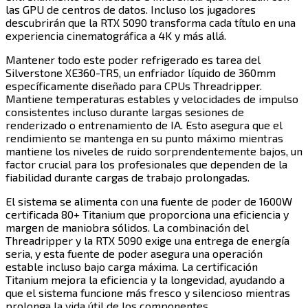
las GPU de centros de datos. Incluso los jugadores
descubrirán que la RTX 5090 transforma cada título en una
experiencia cinematográfica a 4K y más allá.​​​​‌ ‍ ​‍​‍‌‍ ‌ ​‍‌‍‍‌‌‍‌ ‌‍‍‌‌‍ ‍​‍​‍​ ‍‍​‍​‍‌ ​ ‌‍​‌‌‍ ‍‌‍‍‌‌ ‌​‌ ‍‌​‍ ‍‌‍‍‌‌‍ ​‍​‍​‍ ​​‍​‍‌‍‍​‌ ​‍‌‍‌‌‌‍‌‍​‍​‍​ ‍‍​‍​‍​‍ ‌‍​‌‌‍‌​‌‍ ‌‌‍‍‌‌‍ ‍​‍ ‌‍‍‌‌‍ ‍‌ ‌​‌‍‌‌‌‍ ‍‌ ‌​​‍ ‌‍‌‌‌‍‌​‌‍‍‌‌ ‌​​‍ ‌‍ ‌‌‍ ‌‍‌​‌‍‌‌​ ‌‌ ​​‌ ​‍‌‍‌‌‌ ​ ‌‍‌‌‌‍ ‍‌ ‌​‌‍​‌‌ ‌​‌‍‍‌‌‍ ‌‍ ‍​ ‍ ‌‍‍‌‌‍‌​​ ‌​ ‌ ​ ​ ‌‍‌‌​ ​ ​ ‌​‌‍‌‌​ ‌‍​ ‌‍​‍ ‌​ ‌‌​ ‌‌​ ‌ ​ ​​​‍ ‌​ ‌​​ ‌‍‌‍​ ‌‍​‍​‍ ‌‌‍​‍‌‍‌‍​ ‍​​ ‌ ​‍ ‌​ ​‍‌‍​ ​ ‌‌​ ‌​​ ‍‌​ ‌‌‌‍‌​​ ​ ​ ‌ ​ ‍​​ ‌‍​ ‌​​ ‍ ‌ ‌​‌ ‍‌‌ ​​‌‍‌‌​ ‌‌‍​‍‌ ‌‌‌‍‍‌‌‍ ​‌‍‌​​ ‍ ‌ ​​‌‍​‌‌ ‌​‌‍‍​​ ‌‌‍‍‌​ ​‌​ ‍​‌‍ ‍‌‌ ‌‍ ​‌‍ ‌‍ ‍‌‍‌ ‌‌ ‌‍‌​‌‍‌‌‌ ​ ‌‍​ ​‍‌‌​ ‌‌‌​​‍‌‌ ‌‍‍ ‌‍‌‌‌ ‍‌​‍‌‌​ ​ ‌​‌​​‍‌‌​ ​ ‌​‌​​‍‌‌​ ​‍​ ​‍‌‍‌‌‌ ​ ​‍‌‌​ ​‍​ ​‍​‍‌‌​ ‌‌‌​‌​​‍ ‍‌ ‌‍‌‍​‌‌‍ ​‌ ‌‌‌‍‌‌​‍‌‌​ ‌‌‌​​‍‌‌ ‌‍‍ ‌‍‌‌‌ ‍‌​‍‌‌​ ​ ‌​‌​​‍‌‌​ ​ ‌​‌​​‍‌‌​ ​‍​ ​‍‌‍​‌​ ​‍​ ‌ ‌‍‌‍​ ‍‌​ ​‌‌‍‌‍‌‍‌‍​ ‌ ​ ‍​​ ​​​ ‍‌​‍‌‌​ ​‍​ ​‍​‍‌‌​ ‌‌‌​‌​​‍ ‍‌‍​ ‌‍‍​‌‍‍‌‌‍ ​‌‍‌​‌ ​‍‌‍‌‌‌‍ ‍​‍‌‌​ ‌‌‌​​‍‌‌ ‌‍‍ ‌‍‌‌‌ ‍‌​‍‌‌​ ​ ‌​‌​​‍‌‌​ ​ ‌​‌​​‍‌‌​ ​‍​ ​‍​ ​​‌‍​‍​ ‌​‌‍​‌​ ​ ​ ​‌​ ‌​​ ‍‌​ ‌‍​ ‌​​ ​​​ ‍‌​‍‌‌​ ​‍​ ​‍​‍‌‌​ ‌‌‌​‌​​‍ ‍‌ ‌​‌‍‌‌‌ ‍​‌ ‌​​ ‌‍​‍‌‍​‌‌ ​ ‌‍‌‌‌‌‌‌‌ ​‍‌‍ ​​ ‌​‍‌‌​ ​‍‌​‌‍‌‍​‌‌‍‌​‌‍ ‌‌‍‍‌‌‍ ‍​‍‌‍‌‍‍‌‌‍‌​​ ‌​ ‌ ​ ​ ‌‍‌‌​ ​ ​ ‌​‌‍‌‌​ ‌‍​ ‌‍​‍ ‌​ ‌‌​ ‌‌​ ‌ ​ ​​​‍ ‌​ ‌​​ ‌‍‌‍​ ‌‍​‍​‍ ‌‌‍​‍‌‍‌‍​ ‍​​ ‌ ​‍ ‌​ ​‍‌‍​ ​ ‌‌​ ‌​​ ‍‌​ ‌‌‌‍‌​​ ​ ​ ‌ ​ ‍​​ ‌‍​ ‌​​‍‌‍‌ ‌​‌ ‍‌‌ ​​‌‍‌‌​ ‌‌‍​‍‌ ‌‌‌‍‍‌‌‍ ​‌‍‌​​‍‌‍‌ ​​‌‍​‌‌ ‌​‌‍‍​​ ‌‌‍‍‌​ ​‌​ ‍​‌‍ ‍‌‌ ‌‍ ​‌‍ ‌‍ ‍‌‍‌ ‌‌ ‌‍‌​‌‍‌‌‌ ​ ‌‍​ ​‍‌‌​ ‌‌‌​​‍‌‌ ‌‍‍ ‌‍‌‌‌ ‍‌​‍‌‌​ ​ ‌​‌​​‍‌‌​ ​ ‌​‌​​‍‌‌​ ​‍​ ​‍‌‍‌‌‌ ​ ​‍‌‌​ ​‍​ ​‍​‍‌‌​ ‌‌‌​‌​​‍ ‍‌ ‌‍‌‍​‌‌‍ ​‌ ‌‌‌‍‌‌​‍‌‌​ ‌‌‌​​‍‌‌ ‌‍‍ ‌‍‌‌‌ ‍‌​‍‌‌​ ​ ‌​‌​​‍‌‌​ ​ ‌​‌​​‍‌‌​ ​‍​ ​‍‌‍​‌​ ​‍​ ‌ ‌‍‌‍​ ‍‌​ ​‌‌‍‌‍‌‍‌‍​ ‌ ​ ‍​​ ​​​ ‍‌​‍‌‌​ ​‍​ ​‍​‍‌‌​ ‌‌‌​‌​​‍ ‍‌‍​ ‌‍‍​‌‍‍‌‌‍ ​‌‍‌​‌ ​‍‌‍‌‌‌‍ ‍​‍‌‌​ ‌‌‌​​‍‌‌ ‌‍‍ ‌‍‌‌‌ ‍‌​‍‌‌​ ​ ‌​‌​​‍‌‌​ ​ ‌​‌​​‍‌‌​ ​‍​ ​‍​ ​​‌‍​‍​ ‌​‌‍​‌​ ​ ​ ​‌​ ‌​​ ‍‌​ ‌‍​ ‌​​ ​​​ ‍‌​‍‌‌​ ​‍​ ​‍​‍‌‌​ ‌‌‌​‌​​‍ ‍‌ ‌​‌‍‌‌‌ ‍​‌ ‌​​‍‌‍‌ ​​‌‍‌‌‌ ​‍‌ ​ ‌ ​​‌‍‌‌‌‍​ ‌ ‌​‌‍‍‌‌ ‌‍‌‍‌‌​ ‌‌ ​​‌ ‌‌‌‍​‍‌‍ ​‌‍‍‌‌ ​ ‌‍‍​‌‍‌‌‌‍‌​​‍​‍‌ ‌
Mantener todo este poder refrigerado es tarea del
Silverstone XE360-TR5, un enfriador líquido de 360mm
específicamente diseñado para CPUs Threadripper.
Mantiene temperaturas estables y velocidades de impulso
consistentes incluso durante largas sesiones de
renderizado o entrenamiento de IA. Esto asegura que el
rendimiento se mantenga en su punto máximo mientras
mantiene los niveles de ruido sorprendentemente bajos, un
factor crucial para los profesionales que dependen de la
fiabilidad durante cargas de trabajo prolongadas.​​​​‌ ‍ ​‍​‍‌‍ ‌ ​‍‌‍‍‌‌‍‌ ‌‍‍‌‌‍ ‍​‍​‍​ ‍‍​‍​‍‌ ​ ‌‍​‌‌‍ ‍‌‍‍‌‌ ‌​‌ ‍‌​‍ ‍‌‍‍‌‌‍ ​‍​‍​‍ ​​‍​‍‌‍‍​‌ ​‍‌‍‌‌‌‍‌‍​‍​‍​ ‍‍​‍​‍​‍ ‌‍​‌‌‍‌​‌‍ ‌‌‍‍‌‌‍ ‍​‍ ‌‍‍‌‌‍ ‍‌ ‌​‌‍‌‌‌‍ ‍‌ ‌​​‍ ‌‍‌‌‌‍‌​‌‍‍‌‌ ‌​​‍ ‌‍ ‌‌‍ ‌‍‌​‌‍‌‌​ ‌‌ ​​‌ ​‍‌‍‌‌‌ ​ ‌‍‌‌‌‍ ‍‌ ‌​‌‍​‌‌ ‌​‌‍‍‌‌‍ ‌‍ ‍​ ‍ ‌‍‍‌‌‍‌​​ ‌​ ‌ ​ ​ ‌‍‌‌​ ​ ​ ‌​‌‍‌‌​ ‌‍​ ‌‍​‍ ‌​ ‌‌​ ‌‌​ ‌ ​ ​​​‍ ‌​ ‌​​ ‌‍‌‍​ ‌‍​‍​‍ ‌‌‍​‍‌‍‌‍​ ‍​​ ‌ ​‍ ‌​ ​‍‌‍​ ​ ‌‌​ ‌​​ ‍‌​ ‌‌‌‍‌​​ ​ ​ ‌ ​ ‍​​ ‌‍​ ‌​​ ‍ ‌ ‌​‌ ‍‌‌ ​​‌‍‌‌​ ‌‌‍​‍‌ ‌‌‌‍‍‌‌‍ ​‌‍‌​​ ‍ ‌ ​​‌‍​‌‌ ‌​‌‍‍​​ ‌‌‍‍‌​ ​‌​ ‍​‌‍ ‍‌‌ ‌‍ ​‌‍ ‌‍ ‍‌‍‌ ‌‌ ‌‍‌​‌‍‌‌‌ ​ ‌‍​ ​‍‌‌​ ‌‌‌​​‍‌‌ ‌‍‍ ‌‍‌‌‌ ‍‌​‍‌‌​ ​ ‌​‌​​‍‌‌​ ​ ‌​‌​​‍‌‌​ ​‍​ ​‍‌‍‌‌‌ ​ ​‍‌‌​ ​‍​ ​‍​‍‌‌​ ‌‌‌​‌​​‍ ‍‌ ‌‍‌‍​‌‌‍ ​‌ ‌‌‌‍‌‌​‍‌‌​ ‌‌‌​​‍‌‌ ‌‍‍ ‌‍‌‌‌ ‍‌​‍‌‌​ ​ ‌​‌​​‍‌‌​ ​ ‌​‌​​‍‌‌​ ​‍​ ​‍​ ‌​​ ‌‍‌‍​‌​ ​‌​ ‌​‌‍‌‌​ ​‌‌‍‌​​ ​‌​ ‌ ‌‍‌‌​ ‌‌​‍‌‌​ ​‍​ ​‍​‍‌‌​ ‌‌‌​‌​​‍ ‍‌‍​ ‌‍‍​‌‍‍‌‌‍ ​‌‍‌​‌ ​‍‌‍‌‌‌‍ ‍​‍‌‌​ ‌‌‌​​‍‌‌ ‌‍‍ ‌‍‌‌‌ ‍‌​‍‌‌​ ​ ‌​‌​​‍‌‌​ ​ ‌​‌​​‍‌‌​ ​‍​ ​‍​ ‌‌‌‍​‌‌‍‌‌‌‍‌​‌‍‌​​ ‌‌​ ‍​‌‍‌‍‌‍​‌‌‍‌​​ ​‍‌‍‌‍​‍‌‌​ ​‍​ ​‍​‍‌‌​ ‌‌‌​‌​​‍ ‍‌ ‌​‌‍‌‌‌ ‍​‌ ‌​​ ‌‍​‍‌‍​‌‌ ​ ‌‍‌‌‌‌‌‌‌ ​‍‌‍ ​​ ‌​‍‌‌​ ​‍‌​‌‍‌‍​‌‌‍‌​‌‍ ‌‌‍‍‌‌‍ ‍​‍‌‍‌‍‍‌‌‍‌​​ ‌​ ‌ ​ ​ ‌‍‌‌​ ​ ​ ‌​‌‍‌‌​ ‌‍​ ‌‍​‍ ‌​ ‌‌​ ‌‌​ ‌ ​ ​​​‍ ‌​ ‌​​ ‌‍‌‍​ ‌‍​‍​‍ ‌‌‍​‍‌‍‌‍​ ‍​​ ‌ ​‍ ‌​ ​‍‌‍​ ​ ‌‌​ ‌​​ ‍‌​ ‌‌‌‍‌​​ ​ ​ ‌ ​ ‍​​ ‌‍​ ‌​​‍‌‍‌ ‌​‌ ‍‌‌ ​​‌‍‌‌​ ‌‌‍​‍‌ ‌‌‌‍‍‌‌‍ ​‌‍‌​​‍‌‍‌ ​​‌‍​‌‌ ‌​‌‍‍​​ ‌‌‍‍‌​ ​‌​ ‍​‌‍ ‍‌‌ ‌‍ ​‌‍ ‌‍ ‍‌‍‌ ‌‌ ‌‍‌​‌‍‌‌‌ ​ ‌‍​ ​‍‌‌​ ‌‌‌​​‍‌‌ ‌‍‍ ‌‍‌‌‌ ‍‌​‍‌‌​ ​ ‌​‌​​‍‌‌​ ​ ‌​‌​​‍‌‌​ ​‍​ ​‍‌‍‌‌‌ ​ ​‍‌‌​ ​‍​ ​‍​‍‌‌​ ‌‌‌​‌​​‍ ‍‌ ‌‍‌‍​‌‌‍ ​‌ ‌‌‌‍‌‌​‍‌‌​ ‌‌‌​​‍‌‌ ‌‍‍ ‌‍‌‌‌ ‍‌​‍‌‌​ ​ ‌​‌​​‍‌‌​ ​ ‌​‌​​‍‌‌​ ​‍​ ​‍​ ‌​​ ‌‍‌‍​‌​ ​‌​ ‌​‌‍‌‌​ ​‌‌‍‌​​ ​‌​ ‌ ‌‍‌‌​ ‌‌​‍‌‌​ ​‍​ ​‍​‍‌‌​ ‌‌‌​‌​​‍ ‍‌‍​ ‌‍‍​‌‍‍‌‌‍ ​‌‍‌​‌ ​‍‌‍‌‌‌‍ ‍​‍‌‌​ ‌‌‌​​‍‌‌ ‌‍‍ ‌‍‌‌‌ ‍‌​‍‌‌​ ​ ‌​‌​​‍‌‌​ ​ ‌​‌​​‍‌‌​ ​‍​ ​‍​ ‌‌‌‍​‌‌‍‌‌‌‍‌​‌‍‌​​ ‌‌​ ‍​‌‍‌‍‌‍​‌‌‍‌​​ ​‍‌‍‌‍​‍‌‌​ ​‍​ ​‍​‍‌‌​ ‌‌‌​‌​​‍ ‍‌ ‌​‌‍‌‌‌ ‍​‌ ‌​​‍‌‍‌ ​​‌‍‌‌‌ ​‍‌ ​ ‌ ​​‌‍‌‌‌‍​ ‌ ‌​‌‍‍‌‌ ‌‍‌‍‌‌​ ‌‌ ​​‌ ‌‌‌‍​‍‌‍ ​‌‍‍‌‌ ​ ‌‍‍​‌‍‌‌‌‍‌​​‍​‍‌ ‌
El sistema se alimenta con una fuente de poder de 1600W
certificada 80+ Titanium que proporciona una eficiencia y
margen de maniobra sólidos. La combinación del
Threadripper y la RTX 5090 exige una entrega de energía
seria, y esta fuente de poder asegura una operación
estable incluso bajo carga máxima. La certificación
Titanium mejora la eficiencia y la longevidad, ayudando a
que el sistema funcione más fresco y silencioso mientras
prolonga la vida útil de los componentes.​​​​‌ ‍ ​‍​‍‌‍ ‌ ​‍‌‍‍‌‌‍‌ ‌‍‍‌‌‍ ‍​‍​‍​ ‍‍​‍​‍‌ ​ ‌‍​‌‌‍ ‍‌‍‍‌‌ ‌​‌ ‍‌​‍ ‍‌‍‍‌‌‍ ​‍​‍​‍ ​​‍​‍‌‍‍​‌ ​‍‌‍‌‌‌‍‌‍​‍​‍​ ‍‍​‍​‍​‍ ‌‍​‌‌‍‌​‌‍ ‌‌‍‍‌‌‍ ‍​‍ ‌‍‍‌‌‍ ‍‌ ‌​‌‍‌‌‌‍ ‍‌ ‌​​‍ ‌‍‌‌‌‍‌​‌‍‍‌‌ ‌​​‍ ‌‍ ‌‌‍ ‌‍‌​‌‍‌‌​ ‌‌ ​​‌ ​‍‌‍‌‌‌ ​ ‌‍‌‌‌‍ ‍‌ ‌​‌‍​‌‌ ‌​‌‍‍‌‌‍ ‌‍ ‍​ ‍ ‌‍‍‌‌‍‌​​ ‌​ ‌ ​ ​ ‌‍‌‌​ ​ ​ ‌​‌‍‌‌​ ‌‍​ ‌‍​‍ ‌​ ‌‌​ ‌‌​ ‌ ​ ​​​‍ ‌​ ‌​​ ‌‍‌‍​ ‌‍​‍​‍ ‌‌‍​‍‌‍‌‍​ ‍​​ ‌ ​‍ ‌​ ​‍‌‍​ ​ ‌‌​ ‌​​ ‍‌​ ‌‌‌‍‌​​ ​ ​ ‌ ​ ‍​​ ‌‍​ ‌​​ ‍ ‌ ‌​‌ ‍‌‌ ​​‌‍‌‌​ ‌‌‍​‍‌ ‌‌‌‍‍‌‌‍ ​‌‍‌​​ ‍ ‌ ​​‌‍​‌‌ ‌​‌‍‍​​ ‌‌‍‍‌​ ​‌​ ‍​‌‍ ‍‌‌ ‌‍ ​‌‍ ‌‍ ‍‌‍‌ ‌‌ ‌‍‌​‌‍‌‌‌ ​ ‌‍​ ​‍‌‌​ ‌‌‌​​‍‌‌ ‌‍‍ ‌‍‌‌‌ ‍‌​‍‌‌​ ​ ‌​‌​​‍‌‌​ ​ ‌​‌​​‍‌‌​ ​‍​ ​‍‌‍‌‌‌ ​ ​‍‌‌​ ​‍​ ​‍​‍‌‌​ ‌‌‌​‌​​‍ ‍‌ ‌‍‌‍​‌‌‍ ​‌ ‌‌‌‍‌‌​‍‌‌​ ‌‌‌​​‍‌‌ ‌‍‍ ‌‍‌‌‌ ‍‌​‍‌‌​ ​ ‌​‌​​‍‌‌​ ​ ‌​‌​​‍‌‌​ ​‍​ ​‍‌‍‌​​ ‍‌​ ‌‍​ ‍‌​ ‍​​ ‌‌​ ‍‌‌‍‌​​ ‌‍‌‍​ ‌‍‌‌‌‍‌‌​‍‌‌​ ​‍​ ​‍​‍‌‌​ ‌‌‌​‌​​‍ ‍‌‍​ ‌‍‍​‌‍‍‌‌‍ ​‌‍‌​‌ ​‍‌‍‌‌‌‍ ‍​‍‌‌​ ‌‌‌​​‍‌‌ ‌‍‍ ‌‍‌‌‌ ‍‌​‍‌‌​ ​ ‌​‌​​‍‌‌​ ​ ‌​‌​​‍‌‌​ ​‍​ ​‍​ ‌​‌‍​‍​ ​‌​ ‌ ​ ​‍​ ‍​‌‍‌‌​ ‌‍​ ‌‌​ ‍​‌‍‌‍​ ‌‌​‍‌‌​ ​‍​ ​‍​‍‌‌​ ‌‌‌​‌​​‍ ‍‌ ‌​‌‍‌‌‌ ‍​‌ ‌​​ ‌‍​‍‌‍​‌‌ ​ ‌‍‌‌‌‌‌‌‌ ​‍‌‍ ​​ ‌​‍‌‌​ ​‍‌​‌‍‌‍​‌‌‍‌​‌‍ ‌‌‍‍‌‌‍ ‍​‍‌‍‌‍‍‌‌‍‌​​ ‌​ ‌ ​ ​ ‌‍‌‌​ ​ ​ ‌​‌‍‌‌​ ‌‍​ ‌‍​‍ ‌​ ‌‌​ ‌‌​ ‌ ​ ​​​‍ ‌​ ‌​​ ‌‍‌‍​ ‌‍​‍​‍ ‌‌‍​‍‌‍‌‍​ ‍​​ ‌ ​‍ ‌​ ​‍‌‍​ ​ ‌‌​ ‌​​ ‍‌​ ‌‌‌‍‌​​ ​ ​ ‌ ​ ‍​​ ‌‍​ ‌​​‍‌‍‌ ‌​‌ ‍‌‌ ​​‌‍‌‌​ ‌‌‍​‍‌ ‌‌‌‍‍‌‌‍ ​‌‍‌​​‍‌‍‌ ​​‌‍​‌‌ ‌​‌‍‍​​ ‌‌‍‍‌​ ​‌​ ‍​‌‍ ‍‌‌ ‌‍ ​‌‍ ‌‍ ‍‌‍‌ ‌‌ ‌‍‌​‌‍‌‌‌ ​ ‌‍​ ​‍‌‌​ ‌‌‌​​‍‌‌ ‌‍‍ ‌‍‌‌‌ ‍‌​‍‌‌​ ​ ‌​‌​​‍‌‌​ ​ ‌​‌​​‍‌‌​ ​‍​ ​‍‌‍‌‌‌ ​ ​‍‌‌​ ​‍​ ​‍​‍‌‌​ ‌‌‌​‌​​‍ ‍‌ ‌‍‌‍​‌‌‍ ​‌ ‌‌‌‍‌‌​‍‌‌​ ‌‌‌​​‍‌‌ ‌‍‍ ‌‍‌‌‌ ‍‌​‍‌‌​ ​ ‌​‌​​‍‌‌​ ​ ‌​‌​​‍‌‌​ ​‍​ ​‍‌‍‌​​ ‍‌​ ‌‍​ ‍‌​ ‍​​ ‌‌​ ‍‌‌‍‌​​ ‌‍‌‍​ ‌‍‌‌‌‍‌‌​‍‌‌​ ​‍​ ​‍​‍‌‌​ ‌‌‌​‌​​‍ ‍‌‍​ ‌‍‍​‌‍‍‌‌‍ ​‌‍‌​‌ ​‍‌‍‌‌‌‍ ‍​‍‌‌​ ‌‌‌​​‍‌‌ ‌‍‍ ‌‍‌‌‌ ‍‌​‍‌‌​ ​ ‌​‌​​‍‌‌​ ​ ‌​‌​​‍‌‌​ ​‍​ ​‍​ ‌​‌‍​‍​ ​‌​ ‌ ​ ​‍​ ‍​‌‍‌‌​ ‌‍​ ‌‌​ ‍​‌‍‌‍​ ‌‌​‍‌‌​ ​‍​ ​‍​‍‌‌​ ‌‌‌​‌​​‍ ‍‌ ‌​‌‍‌‌‌ ‍​‌ ‌​​‍‌‍‌ ​​‌‍‌‌‌ ​‍‌ ​ ‌ ​​‌‍‌‌‌‍​ ‌ ‌​‌‍‍‌‌ ‌‍‌‍‌‌​ ‌‌ ​​‌ ‌‌‌‍​‍‌‍ ​‌‍‍‌‌ ​ ‌‍‍​‌‍‌‌‌‍‌​​‍​‍‌ ‌