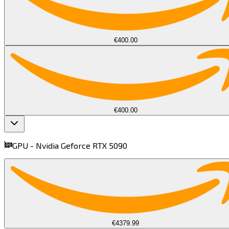
€400.00
€400.00
GPU -
Nvidia Geforce RTX 5090​​​​‌ ‍ ​‍​‍‌‍ ‌ ​‍‌‍‍‌‌‍‌ ‌‍‍‌‌‍ ‍​‍​‍​ ‍‍​‍​‍‌ ​ ‌‍​‌‌‍ ‍‌‍‍‌‌ ‌​‌ ‍‌​‍ ‍‌‍‍‌‌‍ ​‍​‍​‍ ​​‍​‍‌‍‍​‌ ​‍‌‍‌‌‌‍‌‍​‍​‍​ ‍‍​‍​‍​‍ ‌‍​‌‌‍‌​‌‍ ‌‌‍‍‌‌‍ ‍​‍ ‌‍‍‌‌‍ ‍‌ ‌​‌‍‌‌‌‍ ‍‌ ‌​​‍ ‌‍‌‌‌‍‌​‌‍‍‌‌ ‌​​‍ ‌‍ ‌‌‍ ‌‍‌​‌‍‌‌​ ‌‌ ​​‌ ​‍‌‍‌‌‌ ​ ‌‍‌‌‌‍ ‍‌ ‌​‌‍​‌‌ ‌​‌‍‍‌‌‍ ‌‍ ‍​ ‍ ‌‍‍‌‌‍‌​​ ‌​ ​​​ ‌‌‌‍‌‌‌‍‌​‌‍​ ​ ​​​ ​‌​ ‌‌​‍ ‌​ ​ ​ ‌‌​ ​‌​ ​ ​‍ ‌​ ‌​‌‍​‍​ ​‌​ ‌‌​‍ ‌​ ‍​​ ​ ​ ‌ ‌‍​‍​‍ ‌​ ​‌​ ​‍​ ‌​​ ‌​‌‍​‌​ ​ ‌‍​ ‌‍​‍‌‍​‌‌‍‌​​ ‌​​ ​‍​ ‍ ‌ ‌​‌ ‍‌‌ ​​‌‍‌‌​ ‌‌‍‌ ‌ ​​‌ ‌‌​ ‍ ‌ ​​‌‍​‌‌ ‌​‌‍‍​​ ‌‌‍ ‍‌‍​‌‌‍ ‌‌‍‌‌​ ‌‍​‍‌‍​‌‌ ​ ‌‍‌‌‌‌‌‌‌ ​‍‌‍ ​​ ‌​‍‌‌​ ​‍‌​‌‍‌‍​‌‌‍‌​‌‍ ‌‌‍‍‌‌‍ ‍​‍‌‍‌‍‍‌‌‍‌​​ ‌​ ​​​ ‌‌‌‍‌‌‌‍‌​‌‍​ ​ ​​​ ​‌​ ‌‌​‍ ‌​ ​ ​ ‌‌​ ​‌​ ​ ​‍ ‌​ ‌​‌‍​‍​ ​‌​ ‌‌​‍ ‌​ ‍​​ ​ ​ ‌ ‌‍​‍​‍ ‌​ ​‌​ ​‍​ ‌​​ ‌​‌‍​‌​ ​ ‌‍​ ‌‍​‍‌‍​‌‌‍‌​​ ‌​​ ​‍​‍‌‍‌ ‌​‌ ‍‌‌ ​​‌‍‌‌​ ‌‌‍‌ ‌ ​​‌ ‌‌​‍‌‍‌ ​​‌‍​‌‌ ‌​‌‍‍​​ ‌‌‍ ‍‌‍​‌‌‍ ‌‌‍‌‌​‍‌‍‌ ​​‌‍‌‌‌ ​‍‌ ​ ‌ ​​‌‍‌‌‌‍​ ‌ ‌​‌‍‍‌‌ ‌‍‌‍‌‌​ ‌‌ ​​‌ ‌‌‌‍​‍‌‍ ​‌‍‍‌‌ ​ ‌‍‍​‌‍‌‌‌‍‌​​‍​‍‌ ‌
find more on
cpus.gg
€4379.99