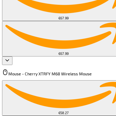
€67.99
€67.99
Mouse -
Cherry XTRFY M68 Wireless Mouse​​​​‌ ‍ ​‍​‍‌‍ ‌ ​‍‌‍‍‌‌‍‌ ‌‍‍‌‌‍ ‍​‍​‍​ ‍‍​‍​‍‌ ​ ‌‍​‌‌‍ ‍‌‍‍‌‌ ‌​‌ ‍‌​‍ ‍‌‍‍‌‌‍ ​‍​‍​‍ ​​‍​‍‌‍‍​‌ ​‍‌‍‌‌‌‍‌‍​‍​‍​ ‍‍​‍​‍​‍ ‌‍​‌‌‍‌​‌‍ ‌‌‍‍‌‌‍ ‍​‍ ‌‍‍‌‌‍ ‍‌ ‌​‌‍‌‌‌‍ ‍‌ ‌​​‍ ‌‍‌‌‌‍‌​‌‍‍‌‌ ‌​​‍ ‌‍ ‌‌‍ ‌‍‌​‌‍‌‌​ ‌‌ ​​‌ ​‍‌‍‌‌‌ ​ ‌‍‌‌‌‍ ‍‌ ‌​‌‍​‌‌ ‌​‌‍‍‌‌‍ ‌‍ ‍​ ‍ ‌‍‍‌‌‍‌​​ ‌‌‍​‍‌‍​‍​ ‌ ​ ​‌​ ‍‌‌‍​ ​ ‌‍​ ‍‌​‍ ‌​ ‍​​ ​‌‌‍​ ​ ‌ ​‍ ‌​ ‌​​ ‍​​ ​ ‌‍‌‌​‍ ‌​ ‍‌​ ​​‌‍​‍‌‍‌‍​‍ ‌‌‍​‍​ ​​​ ​ ‌‍‌​​ ​‌​ ‌​​ ​‍‌‍​‌​ ​ ‌‍​ ‌‍​‍​ ‌ ​ ‍ ‌ ‌​‌ ‍‌‌ ​​‌‍‌‌​ ‌‌‍ ‌ ‌​‌‍‍​‌‍‌‌‌ ​‍​ ‍ ‌ ​​‌‍​‌‌ ‌​‌‍‍​​ ‌‌‍ ‍‌‍​‌‌‍ ‌‌‍‌‌​ ‌‍​‍‌‍​‌‌ ​ ‌‍‌‌‌‌‌‌‌ ​‍‌‍ ​​ ‌​‍‌‌​ ​‍‌​‌‍‌‍​‌‌‍‌​‌‍ ‌‌‍‍‌‌‍ ‍​‍‌‍‌‍‍‌‌‍‌​​ ‌‌‍​‍‌‍​‍​ ‌ ​ ​‌​ ‍‌‌‍​ ​ ‌‍​ ‍‌​‍ ‌​ ‍​​ ​‌‌‍​ ​ ‌ ​‍ ‌​ ‌​​ ‍​​ ​ ‌‍‌‌​‍ ‌​ ‍‌​ ​​‌‍​‍‌‍‌‍​‍ ‌‌‍​‍​ ​​​ ​ ‌‍‌​​ ​‌​ ‌​​ ​‍‌‍​‌​ ​ ‌‍​ ‌‍​‍​ ‌ ​‍‌‍‌ ‌​‌ ‍‌‌ ​​‌‍‌‌​ ‌‌‍ ‌ ‌​‌‍‍​‌‍‌‌‌ ​‍​‍‌‍‌ ​​‌‍​‌‌ ‌​‌‍‍​​ ‌‌‍ ‍‌‍​‌‌‍ ‌‌‍‌‌​‍‌‍‌ ​​‌‍‌‌‌ ​‍‌ ​ ‌ ​​‌‍‌‌‌‍​ ‌ ‌​‌‍‍‌‌ ‌‍‌‍‌‌​ ‌‌ ​​‌ ‌‌‌‍​‍‌‍ ​‌‍‍‌‌ ​ ‌‍‍​‌‍‌‌‌‍‌​​‍​‍‌ ‌
€58.27