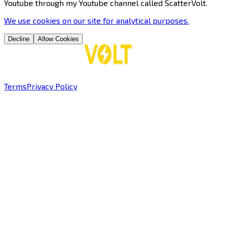
Youtube through my Youtube channel called ScatterVolt. ​​​​‌ ‍ ​‍​‍‌‍ ‌ ​‍‌‍‍‌‌‍‌ ‌‍‍‌‌‍ ‍​‍​‍​ ‍‍​‍​‍‌ ​ ‌‍​‌‌‍ ‍‌‍‍‌‌ ‌​‌ ‍‌​‍ ‍‌‍‍‌‌‍ ​‍​‍​‍ ​​‍​‍‌‍‍​‌ ​‍‌‍‌‌‌‍‌‍​‍​‍​ ‍‍​‍​‍​‍ ‌‍​‌‌‍‌​‌‍ ‌‌‍‍‌‌‍ ‍​‍ ‌‍‍‌‌‍ ‍‌ ‌​‌‍‌‌‌‍ ‍‌ ‌​​‍ ‌‍‌‌‌‍‌​‌‍‍‌‌ ‌​​‍ ‌‍ ‌‌‍ ‌‍‌​‌‍‌‌​ ‌‌ ​​‌ ​‍‌‍‌‌‌ ​ ‌‍‌‌‌‍ ‍‌ ‌​‌‍​‌‌ ‌​‌‍‍‌‌‍ ‌‍ ‍​ ‍ ‌‍‍‌‌‍‌​​ ‌‌‍‌​​ ‌ ​ ‍​​ ‌​‌‍​‌​ ​ ‌‍‌‍​ ​‍​‍ ‌‌‍​‌​ ‌‌‌‍​ ​ ​​​‍ ‌​ ‌​​ ​‌‌‍​‍​ ​‌​‍ ‌​ ‍‌​ ​​​ ‌‍‌‍​‍​‍ ‌‌‍​ ‌‍‌​‌‍​‍​ ‌‍‌‍​‍​ ‌ ​ ‌‌‌‍‌‍​ ‌ ‌‍​‌​ ​ ​ ‌ ​ ‍ ‌ ‌​‌ ‍‌‌ ​​‌‍‌‌​ ‌‌‍​‌‌ ‌‌‌ ‌​‌‍‍​‌‍ ‌ ​‍​ ‍ ‌ ​​‌‍​‌‌ ‌​‌‍‍​​ ‌‌‍​‍‌‍‍‌‌‍ ​‍‌‌​ ‌‌‌​​‍‌‌ ‌‍‍ ‌‍‌‌‌ ‍‌​‍‌‌​ ​ ‌​‌​​‍‌‌​ ​ ‌​‌​​‍‌‌​ ​‍​ ​‍​ ​ ‌‍‌‍​ ​​​ ​​​ ​​​ ‌‌​ ‍​‌‍​‍​ ‌​​ ​​‌‍​ ​ ​‍​‍‌‌​ ​‍​ ​‍​‍‌‌​ ‌‌‌​‌​​‍ ‍‌‍​ ‌‍‍​‌‍‍‌‌‍ ​‌‍‌​‌ ​‍‌‍‌‌‌‍ ‍​‍‌‌​ ‌‌‌​​‍‌‌ ‌‍‍ ‌‍‌‌‌ ‍‌​‍‌‌​ ​ ‌​‌​​‍‌‌​ ​ ‌​‌​​‍‌‌​ ​‍​ ​‍​ ‌ ​ ​ ​ ‍​​ ‍‌​ ‌‍​ ​​​ ​‍​ ‌‍​ ‌‌‌‍‌‍​ ​​​ ​ ​ ​​​‍‌‌​ ​‍​ ​‍​‍‌‌​ ‌‌‌​‌​​‍ ‍‌ ‌​‌‍‌‌‌ ‍​‌ ‌​​ ‌‍​‍‌‍​‌‌ ​ ‌‍‌‌‌‌‌‌‌ ​‍‌‍ ​​ ‌​‍‌‌​ ​‍‌​‌‍‌‍​‌‌‍‌​‌‍ ‌‌‍‍‌‌‍ ‍​‍‌‍‌‍‍‌‌‍‌​​ ‌‌‍‌​​ ‌ ​ ‍​​ ‌​‌‍​‌​ ​ ‌‍‌‍​ ​‍​‍ ‌‌‍​‌​ ‌‌‌‍​ ​ ​​​‍ ‌​ ‌​​ ​‌‌‍​‍​ ​‌​‍ ‌​ ‍‌​ ​​​ ‌‍‌‍​‍​‍ ‌‌‍​ ‌‍‌​‌‍​‍​ ‌‍‌‍​‍​ ‌ ​ ‌‌‌‍‌‍​ ‌ ‌‍​‌​ ​ ​ ‌ ​‍‌‍‌ ‌​‌ ‍‌‌ ​​‌‍‌‌​ ‌‌‍​‌‌ ‌‌‌ ‌​‌‍‍​‌‍ ‌ ​‍​‍‌‍‌ ​​‌‍​‌‌ ‌​‌‍‍​​ ‌‌‍​‍‌‍‍‌‌‍ ​‍‌‌​ ‌‌‌​​‍‌‌ ‌‍‍ ‌‍‌‌‌ ‍‌​‍‌‌​ ​ ‌​‌​​‍‌‌​ ​ ‌​‌​​‍‌‌​ ​‍​ ​‍​ ​ ‌‍‌‍​ ​​​ ​​​ ​​​ ‌‌​ ‍​‌‍​‍​ ‌​​ ​​‌‍​ ​ ​‍​‍‌‌​ ​‍​ ​‍​‍‌‌​ ‌‌‌​‌​​‍ ‍‌‍​ ‌‍‍​‌‍‍‌‌‍ ​‌‍‌​‌ ​‍‌‍‌‌‌‍ ‍​‍‌‌​ ‌‌‌​​‍‌‌ ‌‍‍ ‌‍‌‌‌ ‍‌​‍‌‌​ ​ ‌​‌​​‍‌‌​ ​ ‌​‌​​‍‌‌​ ​‍​ ​‍​ ‌ ​ ​ ​ ‍​​ ‍‌​ ‌‍​ ​​​ ​‍​ ‌‍​ ‌‌‌‍‌‍​ ​​​ ​ ​ ​​​‍‌‌​ ​‍​ ​‍​‍‌‌​ ‌‌‌​‌​​‍ ‍‌ ‌​‌‍‌‌‌ ‍​‌ ‌​​‍‌‍‌ ​​‌‍‌‌‌ ​‍‌ ​ ‌ ​​‌‍‌‌‌‍​ ‌ ‌​‌‍‍‌‌ ‌‍‌‍‌‌​ ‌‌ ​​‌ ‌‌‌‍​‍‌‍ ​‌‍‍‌‌ ​ ‌‍‍​‌‍‌‌‌‍‌​​‍​‍‌ ‌
We use
cookies
on our site for analytical purposes
.
Decline
Allow Cookies
Terms
Privacy Policy