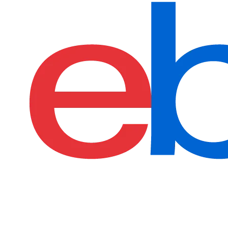
find more on
cpus.gg