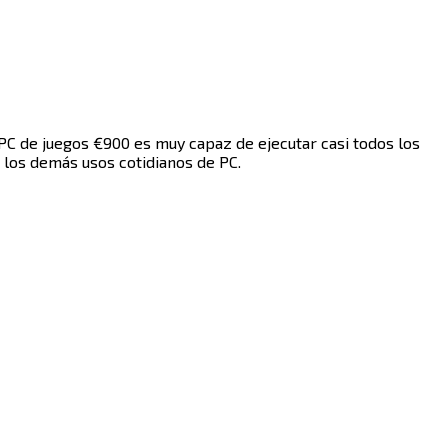
PC de juegos €900 es muy capaz de ejecutar casi todos los
​‌‌‍ ​‌ ‌‌‌‍‌‌​‍‌‌​ ‌‌‌​​‍‌‌ ‌‍‍ ‌‍‌‌‌ ‍‌​‍‌‌​ ​ ‌​‌​​‍‌‌​ ​ ‌​‌​​‍‌‌​ ​‍​ ​‍‌‍‌‌​ ​‌​ ​‌​ ​​​ ​​​ ​‍​ ‍‌​ ​​​ ‌​​ ‍‌​ ​​‌‍​ ​‍‌‌​ ​‍​ ​‍​‍‌‌​ ‌‌‌​‌​​‍ ‍‌‍​ ‌‍‍​‌‍‍‌‌‍ ​‌‍‌​‌ ​‍‌‍‌‌‌‍ ‍​‍‌‌​ ‌‌‌​​‍‌‌ ‌‍‍ ‌‍‌‌‌ ‍‌​‍‌‌​ ​ ‌​‌​​‍‌‌​ ​ ‌​‌​​‍‌‌​ ​‍​ ​‍‌‍​ ​ ​​​ ‌‍​ ​​​ ​‌‌‍​‌​ ‌‍​ ‌ ‌‍‌‍‌‍‌‌​ ​​​ ‌‍​‍‌‌​ ​‍​ ​‍​‍‌‌​ ‌‌‌​‌​​‍ ‍‌ ‌​‌‍‌‌‌ ‍​‌ ‌​​‍‌‍‌ ​​‌‍‌‌‌ ​‍‌ ​ ‌ ​​‌‍‌‌‌‍​ ‌ ‌​‌‍‍‌‌ ‌‍‌‍‌‌​ ‌‌ ​​‌ ‌‌‌‍​‍‌‍ ​‌‍‍‌‌ ​ ‌‍‍​‌‍‌‌‌‍‌​​‍​‍‌ ‌