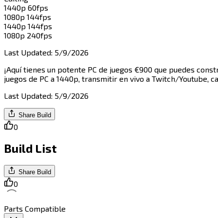
1440p 60fps​​​​‌ ‍ ​‍​‍‌‍ ‌ ​‍‌‍‍‌‌‍‌ ‌‍‍‌‌‍ ‍​‍​‍​ ‍‍​‍​‍‌ ​ ‌‍​‌‌‍ ‍‌‍‍‌‌ ‌​‌ ‍‌​‍ ‍‌‍‍‌‌‍ ​‍​‍​‍ ​​‍​‍‌‍‍​‌ ​‍‌‍‌‌‌‍‌‍​‍​‍​ ‍‍​‍​‍​‍ ‌‍​‌‌‍‌​‌‍ ‌‌‍‍‌‌‍ ‍​‍ ‌‍‍‌‌‍ ‍‌ ‌​‌‍‌‌‌‍ ‍‌ ‌​​‍ ‌‍‌‌‌‍‌​‌‍‍‌‌ ‌​​‍ ‌‍ ‌‌‍ ‌‍‌​‌‍‌‌​ ‌‌ ​​‌ ​‍‌‍‌‌‌ ​ ‌‍‌‌‌‍ ‍‌ ‌​‌‍​‌‌ ‌​‌‍‍‌‌‍ ‌‍ ‍​ ‍ ‌‍‍‌‌‍‌​​ ‌​ ​‍​ ‌ ‌‍​ ​ ‍​​ ‍‌‌‍​‍​ ‌ ​ ​​​‍ ‌​ ​‍​ ‍‌​ ‍​‌‍‌‍​‍ ‌​ ‌​​ ‍‌​ ‌‍​ ‍‌​‍ ‌‌‍​‌​ ​‌​ ‌​​ ‍​​‍ ‌​ ​​​ ​ ​ ‌ ‌‍​‌‌‍​‌​ ‍‌​ ‍​​ ‌‍​ ​ ‌‍​ ​ ​ ​ ​ ​ ‍ ‌ ‌​‌ ‍‌‌ ​​‌‍‌‌​ ‌‌ ​​‌‍‌‌‌ ​‍‌‍‌‍‌‍ ‌ ​‍‌‍ ‌‌‍​‌‌‍ ‍‌‍​ ‌‍‌‌​ ‍ ‌ ​​‌‍​‌‌ ‌​‌‍‍​​ ‌‌‍ ‍‌‍​‌‌‍ ‌‌‍‌‌​ ‌‍​‍‌‍​‌‌ ​ ‌‍‌‌‌‌‌‌‌ ​‍‌‍ ​​ ‌​‍‌‌​ ​‍‌​‌‍‌‍​‌‌‍‌​‌‍ ‌‌‍‍‌‌‍ ‍​‍‌‍‌‍‍‌‌‍‌​​ ‌​ ​‍​ ‌ ‌‍​ ​ ‍​​ ‍‌‌‍​‍​ ‌ ​ ​​​‍ ‌​ ​‍​ ‍‌​ ‍​‌‍‌‍​‍ ‌​ ‌​​ ‍‌​ ‌‍​ ‍‌​‍ ‌‌‍​‌​ ​‌​ ‌​​ ‍​​‍ ‌​ ​​​ ​ ​ ‌ ‌‍​‌‌‍​‌​ ‍‌​ ‍​​ ‌‍​ ​ ‌‍​ ​ ​ ​ ​ ​‍‌‍‌ ‌​‌ ‍‌‌ ​​‌‍‌‌​ ‌‌ ​​‌‍‌‌‌ ​‍‌‍‌‍‌‍ ‌ ​‍‌‍ ‌‌‍​‌‌‍ ‍‌‍​ ‌‍‌‌​‍‌‍‌ ​​‌‍​‌‌ ‌​‌‍‍​​ ‌‌‍ ‍‌‍​‌‌‍ ‌‌‍‌‌​‍‌‍‌ ​​‌‍‌‌‌ ​‍‌ ​ ‌ ​​‌‍‌‌‌‍​ ‌ ‌​‌‍‍‌‌ ‌‍‌‍‌‌​ ‌‌ ​​‌ ‌‌‌‍​‍‌‍ ​‌‍‍‌‌ ​ ‌‍‍​‌‍‌‌‌‍‌​​‍​‍‌ ‌
1080p 144fps​​​​‌ ‍ ​‍​‍‌‍ ‌ ​‍‌‍‍‌‌‍‌ ‌‍‍‌‌‍ ‍​‍​‍​ ‍‍​‍​‍‌ ​ ‌‍​‌‌‍ ‍‌‍‍‌‌ ‌​‌ ‍‌​‍ ‍‌‍‍‌‌‍ ​‍​‍​‍ ​​‍​‍‌‍‍​‌ ​‍‌‍‌‌‌‍‌‍​‍​‍​ ‍‍​‍​‍​‍ ‌‍​‌‌‍‌​‌‍ ‌‌‍‍‌‌‍ ‍​‍ ‌‍‍‌‌‍ ‍‌ ‌​‌‍‌‌‌‍ ‍‌ ‌​​‍ ‌‍‌‌‌‍‌​‌‍‍‌‌ ‌​​‍ ‌‍ ‌‌‍ ‌‍‌​‌‍‌‌​ ‌‌ ​​‌ ​‍‌‍‌‌‌ ​ ‌‍‌‌‌‍ ‍‌ ‌​‌‍​‌‌ ‌​‌‍‍‌‌‍ ‌‍ ‍​ ‍ ‌‍‍‌‌‍‌​​ ‌​ ‍‌​ ​​​ ‌‌​ ‌‌​ ‍​​ ‌‍‌‍‌​​ ‌​​‍ ‌‌‍‌​​ ‍​‌‍‌‌‌‍‌​​‍ ‌​ ‌​​ ​‍‌‍​‌‌‍‌‍​‍ ‌‌‍​‍​ ‌​‌‍‌​‌‍‌‌​‍ ‌‌‍​‍​ ‍​‌‍‌​​ ‌‍‌‍‌‌​ ‌‌​ ​​‌‍​‌​ ​​​ ‍​​ ​ ​ ‌​​ ‍ ‌ ‌​‌ ‍‌‌ ​​‌‍‌‌​ ‌‌ ​​‌‍‌‌‌ ​‍‌‍‌‍‌‍ ‌ ​‍‌‍ ‌‌‍​‌‌‍ ‍‌‍​ ‌‍‌‌​ ‍ ‌ ​​‌‍​‌‌ ‌​‌‍‍​​ ‌‌‍ ‍‌‍​‌‌‍ ‌‌‍‌‌​ ‌‍​‍‌‍​‌‌ ​ ‌‍‌‌‌‌‌‌‌ ​‍‌‍ ​​ ‌​‍‌‌​ ​‍‌​‌‍‌‍​‌‌‍‌​‌‍ ‌‌‍‍‌‌‍ ‍​‍‌‍‌‍‍‌‌‍‌​​ ‌​ ‍‌​ ​​​ ‌‌​ ‌‌​ ‍​​ ‌‍‌‍‌​​ ‌​​‍ ‌‌‍‌​​ ‍​‌‍‌‌‌‍‌​​‍ ‌​ ‌​​ ​‍‌‍​‌‌‍‌‍​‍ ‌‌‍​‍​ ‌​‌‍‌​‌‍‌‌​‍ ‌‌‍​‍​ ‍​‌‍‌​​ ‌‍‌‍‌‌​ ‌‌​ ​​‌‍​‌​ ​​​ ‍​​ ​ ​ ‌​​‍‌‍‌ ‌​‌ ‍‌‌ ​​‌‍‌‌​ ‌‌ ​​‌‍‌‌‌ ​‍‌‍‌‍‌‍ ‌ ​‍‌‍ ‌‌‍​‌‌‍ ‍‌‍​ ‌‍‌‌​‍‌‍‌ ​​‌‍​‌‌ ‌​‌‍‍​​ ‌‌‍ ‍‌‍​‌‌‍ ‌‌‍‌‌​‍‌‍‌ ​​‌‍‌‌‌ ​‍‌ ​ ‌ ​​‌‍‌‌‌‍​ ‌ ‌​‌‍‍‌‌ ‌‍‌‍‌‌​ ‌‌ ​​‌ ‌‌‌‍​‍‌‍ ​‌‍‍‌‌ ​ ‌‍‍​‌‍‌‌‌‍‌​​‍​‍‌ ‌
1440p 144fps​​​​‌ ‍ ​‍​‍‌‍ ‌ ​‍‌‍‍‌‌‍‌ ‌‍‍‌‌‍ ‍​‍​‍​ ‍‍​‍​‍‌ ​ ‌‍​‌‌‍ ‍‌‍‍‌‌ ‌​‌ ‍‌​‍ ‍‌‍‍‌‌‍ ​‍​‍​‍ ​​‍​‍‌‍‍​‌ ​‍‌‍‌‌‌‍‌‍​‍​‍​ ‍‍​‍​‍​‍ ‌‍​‌‌‍‌​‌‍ ‌‌‍‍‌‌‍ ‍​‍ ‌‍‍‌‌‍ ‍‌ ‌​‌‍‌‌‌‍ ‍‌ ‌​​‍ ‌‍‌‌‌‍‌​‌‍‍‌‌ ‌​​‍ ‌‍ ‌‌‍ ‌‍‌​‌‍‌‌​ ‌‌ ​​‌ ​‍‌‍‌‌‌ ​ ‌‍‌‌‌‍ ‍‌ ‌​‌‍​‌‌ ‌​‌‍‍‌‌‍ ‌‍ ‍​ ‍ ‌‍‍‌‌‍‌​​ ‌‌‍​ ​ ​‍​ ‍​​ ‍‌​ ‌​‌‍‌‌‌‍​‍​ ‌​​‍ ‌‌‍‌​​ ‍‌​ ​‌​ ​ ​‍ ‌​ ‌​​ ​‌​ ‌‍​ ‌ ​‍ ‌​ ‍​​ ​‍​ ‌​‌‍​‌​‍ ‌​ ‌​​ ​‌‌‍‌​‌‍​‌‌‍‌‌​ ​ ‌‍‌‌‌‍‌​​ ‌ ‌‍‌​‌‍​ ​ ​ ​ ‍ ‌ ‌​‌ ‍‌‌ ​​‌‍‌‌​ ‌‌ ​​‌‍‌‌‌ ​‍‌‍‌‍‌‍ ‌ ​‍‌‍ ‌‌‍​‌‌‍ ‍‌‍​ ‌‍‌‌​ ‍ ‌ ​​‌‍​‌‌ ‌​‌‍‍​​ ‌‌‍ ‍‌‍​‌‌‍ ‌‌‍‌‌​ ‌‍​‍‌‍​‌‌ ​ ‌‍‌‌‌‌‌‌‌ ​‍‌‍ ​​ ‌​‍‌‌​ ​‍‌​‌‍‌‍​‌‌‍‌​‌‍ ‌‌‍‍‌‌‍ ‍​‍‌‍‌‍‍‌‌‍‌​​ ‌‌‍​ ​ ​‍​ ‍​​ ‍‌​ ‌​‌‍‌‌‌‍​‍​ ‌​​‍ ‌‌‍‌​​ ‍‌​ ​‌​ ​ ​‍ ‌​ ‌​​ ​‌​ ‌‍​ ‌ ​‍ ‌​ ‍​​ ​‍​ ‌​‌‍​‌​‍ ‌​ ‌​​ ​‌‌‍‌​‌‍​‌‌‍‌‌​ ​ ‌‍‌‌‌‍‌​​ ‌ ‌‍‌​‌‍​ ​ ​ ​‍‌‍‌ ‌​‌ ‍‌‌ ​​‌‍‌‌​ ‌‌ ​​‌‍‌‌‌ ​‍‌‍‌‍‌‍ ‌ ​‍‌‍ ‌‌‍​‌‌‍ ‍‌‍​ ‌‍‌‌​‍‌‍‌ ​​‌‍​‌‌ ‌​‌‍‍​​ ‌‌‍ ‍‌‍​‌‌‍ ‌‌‍‌‌​‍‌‍‌ ​​‌‍‌‌‌ ​‍‌ ​ ‌ ​​‌‍‌‌‌‍​ ‌ ‌​‌‍‍‌‌ ‌‍‌‍‌‌​ ‌‌ ​​‌ ‌‌‌‍​‍‌‍ ​‌‍‍‌‌ ​ ‌‍‍​‌‍‌‌‌‍‌​​‍​‍‌ ‌
1080p 240fps​​​​‌ ‍ ​‍​‍‌‍ ‌ ​‍‌‍‍‌‌‍‌ ‌‍‍‌‌‍ ‍​‍​‍​ ‍‍​‍​‍‌ ​ ‌‍​‌‌‍ ‍‌‍‍‌‌ ‌​‌ ‍‌​‍ ‍‌‍‍‌‌‍ ​‍​‍​‍ ​​‍​‍‌‍‍​‌ ​‍‌‍‌‌‌‍‌‍​‍​‍​ ‍‍​‍​‍​‍ ‌‍​‌‌‍‌​‌‍ ‌‌‍‍‌‌‍ ‍​‍ ‌‍‍‌‌‍ ‍‌ ‌​‌‍‌‌‌‍ ‍‌ ‌​​‍ ‌‍‌‌‌‍‌​‌‍‍‌‌ ‌​​‍ ‌‍ ‌‌‍ ‌‍‌​‌‍‌‌​ ‌‌ ​​‌ ​‍‌‍‌‌‌ ​ ‌‍‌‌‌‍ ‍‌ ‌​‌‍​‌‌ ‌​‌‍‍‌‌‍ ‌‍ ‍​ ‍ ‌‍‍‌‌‍‌​​ ‌‌‍​‍​ ​​‌‍‌​‌‍​ ‌‍‌‌‌‍​‍​ ​‌​ ​​​‍ ‌‌‍‌​‌‍‌​​ ​‌​ ​​​‍ ‌​ ‌​‌‍​‌​ ‌ ​ ‌‍​‍ ‌‌‍​‍‌‍‌​‌‍​‍‌‍​‌​‍ ‌​ ​‍‌‍‌‍‌‍​ ​ ​‌​ ​‍​ ‍​​ ‌‌​ ‌ ​ ​ ​ ‌ ​ ​ ‌‍‌‌​ ‍ ‌ ‌​‌ ‍‌‌ ​​‌‍‌‌​ ‌‌ ​​‌‍‌‌‌ ​‍‌‍‌‍‌‍ ‌ ​‍‌‍ ‌‌‍​‌‌‍ ‍‌‍​ ‌‍‌‌​ ‍ ‌ ​​‌‍​‌‌ ‌​‌‍‍​​ ‌‌‍ ‍‌‍​‌‌‍ ‌‌‍‌‌​ ‌‍​‍‌‍​‌‌ ​ ‌‍‌‌‌‌‌‌‌ ​‍‌‍ ​​ ‌​‍‌‌​ ​‍‌​‌‍‌‍​‌‌‍‌​‌‍ ‌‌‍‍‌‌‍ ‍​‍‌‍‌‍‍‌‌‍‌​​ ‌‌‍​‍​ ​​‌‍‌​‌‍​ ‌‍‌‌‌‍​‍​ ​‌​ ​​​‍ ‌‌‍‌​‌‍‌​​ ​‌​ ​​​‍ ‌​ ‌​‌‍​‌​ ‌ ​ ‌‍​‍ ‌‌‍​‍‌‍‌​‌‍​‍‌‍​‌​‍ ‌​ ​‍‌‍‌‍‌‍​ ​ ​‌​ ​‍​ ‍​​ ‌‌​ ‌ ​ ​ ​ ‌ ​ ​ ‌‍‌‌​‍‌‍‌ ‌​‌ ‍‌‌ ​​‌‍‌‌​ ‌‌ ​​‌‍‌‌‌ ​‍‌‍‌‍‌‍ ‌ ​‍‌‍ ‌‌‍​‌‌‍ ‍‌‍​ ‌‍‌‌​‍‌‍‌ ​​‌‍​‌‌ ‌​‌‍‍​​ ‌‌‍ ‍‌‍​‌‌‍ ‌‌‍‌‌​‍‌‍‌ ​​‌‍‌‌‌ ​‍‌ ​ ‌ ​​‌‍‌‌‌‍​ ‌ ‌​‌‍‍‌‌ ‌‍‌‍‌‌​ ‌‌ ​​‌ ‌‌‌‍​‍‌‍ ​‌‍‍‌‌ ​ ‌‍‍​‌‍‌‌‌‍‌​​‍​‍‌ ‌
Last Updated
:
5/9/2026
¡Aquí tienes un potente PC de juegos €900 que puedes constr
juegos de PC a 1440p, transmitir en vivo a Twitch/Youtube, capacidades básicas de edición de video, realidad virtual y todos los demás usos cotidianos de PC.​​​​‌ ‍ ​‍​‍‌‍ ‌ ​‍‌‍‍‌‌‍‌ ‌‍‍‌‌‍ ‍​‍​‍​ ‍‍​‍​‍‌ ​ ‌‍​‌‌‍ ‍‌‍‍‌‌ ‌​‌ ‍‌​‍ ‍‌‍‍‌‌‍ ​‍​‍​‍ ​​‍​‍‌‍‍​‌ ​‍‌‍‌‌‌‍‌‍​‍​‍​ ‍‍​‍​‍​‍ ‌‍​‌‌‍‌​‌‍ ‌‌‍‍‌‌‍ ‍​‍ ‌‍‍‌‌‍ ‍‌ ‌​‌‍‌‌‌‍ ‍‌ ‌​​‍ ‌‍‌‌‌‍‌​‌‍‍‌‌ ‌​​‍ ‌‍ ‌‌‍ ‌‍‌​‌‍‌‌​ ‌‌ ​​‌ ​‍‌‍‌‌‌ ​ ‌‍‌‌‌‍ ‍‌ ‌​‌‍​‌‌ ‌​‌‍‍‌‌‍ ‌‍ ‍​ ‍ ‌‍‍‌‌‍‌​​ ‌‌‍‌​​ ‍​​ ​​​ ‍​​ ​‌​ ‍​‌‍​ ​ ‌ ​‍ ‌​ ‌‌‌‍‌‍‌‍‌​​ ‍‌​‍ ‌​ ‌​​ ‌​​ ​‌​ ‍‌​‍ ‌‌‍​‍​ ‌‌​ ‌ ‌‍​ ​‍ ‌‌‍‌​‌‍‌​‌‍​‍‌‍​‌​ ‍‌‌‍‌‌‌‍‌‍‌‍‌‍‌‍​‌​ ​‌​ ‍‌​ ‌‍​ ‍ ‌ ‌​‌ ‍‌‌ ​​‌‍‌‌​ ‌‌‍​‍‌ ‌‌‌‍‍‌‌‍ ​‌‍‌​​ ‍ ‌ ​​‌‍​‌‌ ‌​‌‍‍​​ ‌‌‍‍‌​ ​‌​ ‍​‌‍ ‍‌‌ ‌ ​ ‌‍‍​‌‍ ‌ ​‍‌ ‌​‌‌ ‌‍‌​‌‍‌‌‌ ​ ‌‍​ ​‍‌‌​ ‌‌‌​​‍‌‌ ‌‍‍ ‌‍‌‌‌ ‍‌​‍‌‌​ ​ ‌​‌​​‍‌‌​ ​ ‌​‌​​‍‌‌​ ​‍​ ​‍‌‍‌‌‌ ​ ​‍‌‌​ ​‍​ ​‍​‍‌‌​ ‌‌‌
Last Updated
:
5/9/2026
Share Build
0
Build List
Share Build
0
Parts Compatible