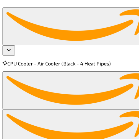
La CPU (Unidad Central de Procesamiento) es la columna verteb
Un CPU potente minimiza los cuellos de botella, asegurando un mayor FPS, un juego más fluido y una mejor experiencia general en juegos de PC.​​​​‌ ‍ ​‍​‍‌‍ ‌ ​‍‌‍‍‌‌‍‌ ‌‍‍‌‌‍ ‍​‍​‍​ ‍‍​‍​‍‌ ​ ‌‍​‌‌‍ ‍‌‍‍‌‌ ‌​‌ ‍‌​‍ ‍‌‍‍‌‌‍ ​‍​‍​‍ ​​‍​‍‌‍‍​‌ ​‍‌‍‌‌‌‍‌‍​‍​‍​ ‍‍​‍​‍​‍ ‌‍​‌‌‍‌​‌‍ ‌‌‍‍‌‌‍ ‍​‍ ‌‍‍‌‌‍ ‍‌ ‌​‌‍‌‌‌‍ ‍‌ ‌​​‍ ‌‍‌‌‌‍‌​‌‍‍‌‌ ‌​​‍ ‌‍ ‌‌‍ ‌‍‌​‌‍‌‌​ ‌‌ ​​‌ ​‍‌‍‌‌‌ ​ ‌‍‌‌‌‍ ‍‌ ‌​‌‍​‌‌ ‌​‌‍‍‌‌‍ ‌‍ ‍​ ‍ ‌‍‍‌‌‍‌​​ ‌​ ‌‌​ ‍​‌‍‌​​ ​​​ ​‍​ ‌‍​ ​​​ ‍​​‍ ‌​ ​‍‌‍​‍​ ‌​​ ​‍​‍ ‌​ ‌​‌‍​‍‌‍​‍‌‍‌‌​‍ ‌​ ‍‌​ ‌​​ ‍​​ ​ ​‍ ‌‌‍‌‌​ ​​​ ‍‌​ ‌‍​ ​​​ ‍​‌‍‌​‌‍‌‍​ ‍​​ ​ ​ ‌‌​ ‌​​ ‍ ‌ ‌​‌ ‍‌‌ ​​‌‍‌‌​ ‌‌ ​​‌‍​‌‌ ​‍
CPU Cooler -
Air Cooler (Black - 4 Heat Pipes)​​​​‌ ‍ ​‍​‍‌‍ ‌ ​‍‌‍‍‌‌‍‌ ‌‍‍‌‌‍ ‍​‍​‍​ ‍‍​‍​‍‌ ​ ‌‍​‌‌‍ ‍‌‍‍‌‌ ‌​‌ ‍‌​‍ ‍‌‍‍‌‌‍ ​‍​‍​‍ ​​‍​‍‌‍‍​‌ ​‍‌‍‌‌‌‍‌‍​‍​‍​ ‍‍​‍​‍​‍ ‌‍​‌‌‍‌​‌‍ ‌‌‍‍‌‌‍ ‍​‍ ‌‍‍‌‌‍ ‍‌ ‌​‌‍‌‌‌‍ ‍‌ ‌​​‍ ‌‍‌‌‌‍‌​‌‍‍‌‌ ‌​​‍ ‌‍ ‌‌‍ ‌‍‌​‌‍‌‌​ ‌‌ ​​‌ ​‍‌‍‌‌‌ ​ ‌‍‌‌‌‍ ‍‌ ‌​‌‍​‌‌ ‌​‌‍‍‌‌‍ ‌‍ ‍​ ‍ ‌‍‍‌‌‍‌​​ ‌‌‍​‌​ ‍​​ ‍‌​ ‌‌​ ​‌​ ‌ ​ ‌‍‌‍​‌​‍ ‌‌‍‌‌​ ‌‌​ ‍‌​ ​‍​‍ ‌​ ‌​‌‍‌‌​ ​‍​ ​‌​‍ ‌​ ‍‌​ ​ ​ ‌‍​ ​ ​‍ ‌​ ‌ ​ ​‍‌‍‌‌​ ​‌​ ‌‍‌‍​‍‌‍‌​​ ‍‌‌‍​‍​ ​‌​ ‍​​ ‌‍​ ‍ ‌ ‌​‌ ‍‌‌ ​​‌‍‌‌​ ‌‌‍​ ‌ ​​‌ ‌‌‌‍​ ‌‍ ‌‍ ‌‍ ​‌‍‌‌‌ ​‍​ ‍ ‌ ​​‌‍​‌‌ ‌​‌‍‍​​ ‌‌‍ ‍‌‍​‌‌‍ ‌‌‍‌‌​ ‌‍​‍‌‍​‌‌ ​ ‌‍‌‌‌‌‌‌‌ ​‍‌‍ ​​ ‌​‍‌‌​ ​‍‌​‌‍‌‍​‌‌‍‌​‌‍ ‌‌‍‍‌‌‍ ‍​‍‌‍‌‍‍‌‌‍‌​​ ‌‌‍​‌​ ‍​​ ‍‌​ ‌‌​ ​‌​ ‌ ​ ‌‍‌‍​‌​‍ ‌‌‍‌‌​ ‌‌​ ‍‌​ ​‍​‍ ‌​ ‌​‌‍‌‌​ ​‍​ ​‌​‍ ‌​ ‍‌​ ​ ​ ‌‍​ ​ ​‍ ‌​ ‌ ​ ​‍‌‍‌‌​ ​‌​ ‌‍‌‍​‍‌‍‌​​ ‍‌‌‍​‍​ ​‌​ ‍​​ ‌‍​‍‌‍‌ ‌​‌ ‍‌‌ ​​‌‍‌‌​ ‌‌‍​ ‌ ​​‌ ‌‌‌‍​ ‌‍ ‌‍ ‌‍ ​‌‍‌‌‌ ​‍​‍‌‍‌ ​​‌‍​‌‌ ‌​‌‍‍​​ ‌‌‍ ‍‌‍​‌‌‍ ‌‌‍‌‌​‍‌‍‌ ​​‌‍‌‌‌ ​‍‌ ​ ‌ ​​‌‍‌‌‌‍​ ‌ ‌​‌‍‍‌‌ ‌‍‌‍‌‌​ ‌‌ ​​‌ ‌‌‌‍​‍‌‍ ​‌‍‍‌‌ ​ ‌‍‍​‌‍‌‌‌‍‌​​‍​‍‌ ‌