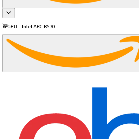
GPU -
Intel ARC B570​​​​‌ ‍ ​‍​‍‌‍ ‌ ​‍‌‍‍‌‌‍‌ ‌‍‍‌‌‍ ‍​‍​‍​ ‍‍​‍​‍‌ ​ ‌‍​‌‌‍ ‍‌‍‍‌‌ ‌​‌ ‍‌​‍ ‍‌‍‍‌‌‍ ​‍​‍​‍ ​​‍​‍‌‍‍​‌ ​‍‌‍‌‌‌‍‌‍​‍​‍​ ‍‍​‍​‍​‍ ‌‍​‌‌‍‌​‌‍ ‌‌‍‍‌‌‍ ‍​‍ ‌‍‍‌‌‍ ‍‌ ‌​‌‍‌‌‌‍ ‍‌ ‌​​‍ ‌‍‌‌‌‍‌​‌‍‍‌‌ ‌​​‍ ‌‍ ‌‌‍ ‌‍‌​‌‍‌‌​ ‌‌ ​​‌ ​‍‌‍‌‌‌ ​ ‌‍‌‌‌‍ ‍‌ ‌​‌‍​‌‌ ‌​‌‍‍‌‌‍ ‌‍ ‍​ ‍ ‌‍‍‌‌‍‌​​ ‌​ ​‍‌‍‌‍‌‍​ ‌‍​‍​ ‍‌‌‍‌‍​ ​‍‌‍‌​​‍ ‌​ ‍‌​ ‌ ​ ​‍​ ‌‍​‍ ‌​ ‌​​ ​‍​ ​​​ ‌‌​‍ ‌‌‍​‌​ ​‌​ ‍‌​ ‌ ​‍ ‌‌‍‌​​ ‌ ‌‍​‌‌‍​‌​ ‌‌​ ​‌​ ​‍​ ‌​​ ‌ ​ ​‌​ ‍‌​ ​‍​ ‍ ‌ ‌​‌ ‍‌‌ ​​‌‍‌‌​ ‌‌‍‌ ‌ ​​‌ ‌‌​ ‍ ‌ ​​‌‍​‌‌ ‌​‌‍‍​​ ‌‌‍ ‍‌‍​‌‌‍ ‌‌‍‌‌​ ‌‍​‍‌‍​‌‌ ​ ‌‍‌‌‌‌‌‌‌ ​‍‌‍ ​​ ‌​‍‌‌​ ​‍‌​‌‍‌‍​‌‌‍‌​‌‍ ‌‌‍‍‌‌‍ ‍​‍‌‍‌‍‍‌‌‍‌​​ ‌​ ​‍‌‍‌‍‌‍​ ‌‍​‍​ ‍‌‌‍‌‍​ ​‍‌‍‌​​‍ ‌​ ‍‌​ ‌ ​ ​‍​ ‌‍​‍ ‌​ ‌​​ ​‍​ ​​​ ‌‌​‍ ‌‌‍​‌​ ​‌​ ‍‌​ ‌ ​‍ ‌‌‍‌​​ ‌ ‌‍​‌‌‍​‌​ ‌‌​ ​‌​ ​‍​ ‌​​ ‌ ​ ​‌​ ‍‌​ ​‍​‍‌‍‌ ‌​‌ ‍‌‌ ​​‌‍‌‌​ ‌‌‍‌ ‌ ​​‌ ‌‌​‍‌‍‌ ​​‌‍​‌‌ ‌​‌‍‍​​ ‌‌‍ ‍‌‍​‌‌‍ ‌‌‍‌‌​‍‌‍‌ ​​‌‍‌‌‌ ​‍‌ ​ ‌ ​​‌‍‌‌‌‍​ ‌ ‌​‌‍‍‌‌ ‌‍‌‍‌‌​ ‌‌ ​​‌ ‌‌‌‍​‍‌‍ ​‌‍‍‌‌ ​ ‌‍‍​‌‍‌‌‌‍‌​​‍​‍‌ ‌
find more on
cpus.gg