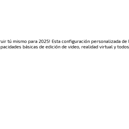
uir tú mismo para 2025! Esta configuración personalizada de 
​‌​​‍ ‍‌ ‌‍‌‍​‌‌‍ ​‌ ‌‌‌‍‌‌​‍‌‌​ ‌‌‌​​‍‌‌ ‌‍‍ ‌‍‌‌‌ ‍‌​‍‌‌​ ​ ‌​‌​​‍‌‌​ ​ ‌​‌​​‍‌‌​ ​‍​ ​‍‌‍‌‌​ ​‌​ ​‌​ ​​​ ​​​ ​‍​ ‍‌​ ​​​ ‌​​ ‍‌​ ​​‌‍​ ​‍‌‌​ ​‍​ ​‍​‍‌‌​ ‌‌‌​‌​​‍ ‍‌‍​ ‌‍‍​‌‍‍‌‌‍ ​‌‍‌​‌ ​‍‌‍‌‌‌‍ ‍​‍‌‌​ ‌‌‌​​‍‌‌ ‌‍‍ ‌‍‌‌‌ ‍‌​‍‌‌​ ​ ‌​‌​​‍‌‌​ ​ ‌​‌​​‍‌‌​ ​‍​ ​‍‌‍​ ​ ​​​ ‌‍​ ​​​ ​‌‌‍​‌​ ‌‍​ ‌ ‌‍‌‍‌‍‌‌​ ​​​ ‌‍​‍‌‌​ ​‍​ ​‍​‍‌‌​ ‌‌‌​‌​​‍ ‍‌ ‌​‌‍‌‌‌ ‍​‌ ‌​​ ‌‍​‍‌‍​‌‌ ​ ‌‍‌‌‌‌‌‌‌ ​‍‌‍ ​​ ‌​‍‌‌​ ​‍‌​‌‍‌‍​‌‌‍‌​‌‍ ‌‌‍‍‌‌‍ ‍​‍‌‍‌‍‍‌‌‍‌​​ ‌‌‍‌​​ ‍​​ ​​​ ‍​​ ​‌​ ‍​‌‍​ ​ ‌ ​‍ ‌​ ‌‌‌‍‌‍‌‍‌​​ ‍‌​‍ ‌​ ‌​​ ‌​​ ​‌​ ‍‌​‍ ‌‌‍​‍​ ‌‌​ ‌ ‌‍​ ​‍ ‌‌‍‌​‌‍‌​‌‍​‍‌‍​‌​ ‍‌‌‍‌‌‌‍‌‍‌‍‌‍‌‍​‌​ ​‌​ ‍‌​ ‌‍​‍‌‍‌ ‌​‌ ‍‌‌ ​​‌‍‌‌​ ‌‌‍​‍‌ ‌‌‌‍‍‌‌‍ ​‌‍‌​​‍‌‍‌ ​​‌‍​‌‌ ‌​‌‍‍​​ ‌‌‍‍‌​ ​‌​ ‍​‌‍ ‍‌‌ ‌ ​ ‌‍‍​‌‍ ‌ ​‍‌ ‌​‌‌ ‌‍‌​‌‍‌‌‌ ​ ‌‍​ ​‍‌‌​ ‌‌‌​​‍‌‌ ‌‍‍ ‌‍‌‌‌ ‍‌​‍‌‌​ ​ ‌​‌​​‍‌‌​ ​ ‌​‌​​‍‌‌​ ​‍​ ​‍‌‍‌‌‌ ​ ​‍‌‌​ ​‍​ ​‍​‍‌‌​ ‌‌‌​‌​​‍ ‍‌ ‌‍‌‍