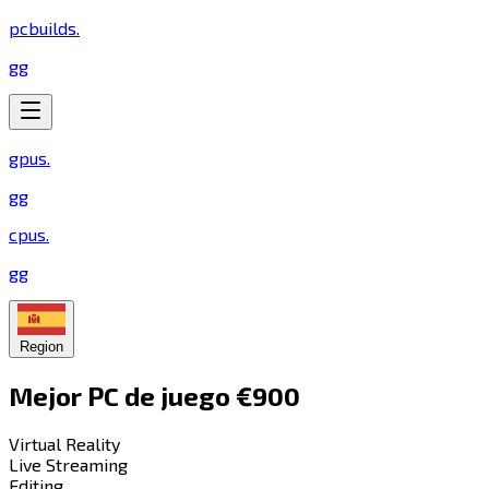
pcbuilds
.
gg
gpus
.
gg
cpus
.
gg
Region
Mejor PC de juego €900​​​​‌ ‍ ​‍​‍‌‍ ‌ ​‍‌‍‍‌‌‍‌ ‌‍‍‌‌‍ ‍​‍​‍​ ‍‍​‍​‍‌ ​ ‌‍​‌‌‍ ‍‌‍‍‌‌ ‌​‌ ‍‌​‍ ‍‌‍‍‌‌‍ ​‍​‍​‍ ​​‍​‍‌‍‍​‌ ​‍‌‍‌‌‌‍‌‍​‍​‍​ ‍‍​‍​‍​‍ ‌‍​‌‌‍‌​‌‍ ‌‌‍‍‌‌‍ ‍​‍ ‌‍‍‌‌‍ ‍‌ ‌​‌‍‌‌‌‍ ‍‌ ‌​​‍ ‌‍‌‌‌‍‌​‌‍‍‌‌ ‌​​‍ ‌‍ ‌‌‍ ‌‍‌​‌‍‌‌​ ‌‌ ​​‌ ​‍‌‍‌‌‌ ​ ‌‍‌‌‌‍ ‍‌ ‌​‌‍​‌‌ ‌​‌‍‍‌‌‍ ‌‍ ‍​ ‍ ‌‍‍‌‌‍‌​​ ‌‌‍‌​​ ‍​​ ​​​ ‍​​ ​‌​ ‍​‌‍​ ​ ‌ ​‍ ‌​ ‌‌‌‍‌‍‌‍‌​​ ‍‌​‍ ‌​ ‌​​ ‌​​ ​‌​ ‍‌​‍ ‌‌‍​‍​ ‌‌​ ‌ ‌‍​ ​‍ ‌‌‍‌​‌‍‌​‌‍​‍‌‍​‌​ ‍‌‌‍‌‌‌‍‌‍‌‍‌‍‌‍​‌​ ​‌​ ‍‌​ ‌‍​ ‍ ‌ ‌​‌ ‍‌‌ ​​‌‍‌‌​ ‌‌‍​‍‌ ‌‌‌‍‍‌‌‍ ​‌‍‌​​ ‍ ‌ ​​‌‍​‌‌ ‌​‌‍‍​​ ‌‌‍‍‌​ ​‌​ ‍​‌‍ ‍‌‌ ‌‍ ‍‌‍​‌‌‍ ‌‌‍‌‌​‍‌‌​ ‌‌‌​​‍‌‌ ‌‍‍ ‌‍‌‌‌ ‍‌​‍‌‌​ ​ ‌​‌​​‍‌‌​ ​ ‌​‌​​‍‌‌​ ​‍​ ​‍‌‍‌‌‌ ​ ​‍‌‌​ ​‍​ ​‍​‍‌‌​ ‌‌‌​‌​​‍ ‍‌ ‌‍‌‍​‌‌‍ ​‌ ‌‌‌‍‌‌​ ‌‍​‍‌‍​‌‌ ​ ‌‍‌‌‌‌‌‌‌ ​‍‌‍ ​​ ‌​‍‌‌​ ​‍‌​‌‍‌‍​‌‌‍‌​‌‍ ‌‌‍‍‌‌‍ ‍​‍‌‍‌‍‍‌‌‍‌​​ ‌‌‍‌​​ ‍​​ ​​​ ‍​​ ​‌​ ‍​‌‍​ ​ ‌ ​‍ ‌​ ‌‌‌‍‌‍‌‍‌​​ ‍‌​‍ ‌​ ‌​​ ‌​​ ​‌​ ‍‌​‍ ‌‌‍​‍​ ‌‌​ ‌ ‌‍​ ​‍ ‌‌‍‌​‌‍‌​‌‍​‍‌‍​‌​ ‍‌‌‍‌‌‌‍‌‍‌‍‌‍‌‍​‌​ ​‌​ ‍‌​ ‌‍​‍‌‍‌ ‌​‌ ‍‌‌ ​​‌‍‌‌​ ‌‌‍​‍‌ ‌‌‌‍‍‌‌‍ ​‌‍‌​​‍‌‍‌ ​​‌‍​‌‌ ‌​‌‍‍​​ ‌‌‍‍‌​ ​‌​ ‍​‌‍ ‍‌‌ ‌‍ ‍‌‍​‌‌‍ ‌‌‍‌‌​‍‌‌​ ‌‌‌​​‍‌‌ ‌‍‍ ‌‍‌‌‌ ‍‌​‍‌‌​ ​ ‌​‌​​‍‌‌​ ​ ‌​‌​​‍‌‌​ ​‍​ ​‍‌‍‌‌‌ ​ ​‍‌‌​ ​‍​ ​‍​‍‌‌​ ‌‌‌​‌​​‍ ‍‌ ‌‍‌‍​‌‌‍ ​‌ ‌‌‌‍‌‌​‍‌‍‌ ​​‌‍‌‌‌ ​‍‌ ​ ‌ ​​‌‍‌‌‌‍​ ‌ ‌​‌‍‍‌‌ ‌‍‌‍‌‌​ ‌‌ ​​‌ ‌‌‌‍​‍‌‍ ​‌‍‍‌‌ ​ ‌‍‍​‌‍‌‌‌‍‌​​‍​‍‌ ‌
Virtual Reality​​​​‌ ‍ ​‍​‍‌‍ ‌ ​‍‌‍‍‌‌‍‌ ‌‍‍‌‌‍ ‍​‍​‍​ ‍‍​‍​‍‌ ​ ‌‍​‌‌‍ ‍‌‍‍‌‌ ‌​‌ ‍‌​‍ ‍‌‍‍‌‌‍ ​‍​‍​‍ ​​‍​‍‌‍‍​‌ ​‍‌‍‌‌‌‍‌‍​‍​‍​ ‍‍​‍​‍​‍ ‌‍​‌‌‍‌​‌‍ ‌‌‍‍‌‌‍ ‍​‍ ‌‍‍‌‌‍ ‍‌ ‌​‌‍‌‌‌‍ ‍‌ ‌​​‍ ‌‍‌‌‌‍‌​‌‍‍‌‌ ‌​​‍ ‌‍ ‌‌‍ ‌‍‌​‌‍‌‌​ ‌‌ ​​‌ ​‍‌‍‌‌‌ ​ ‌‍‌‌‌‍ ‍‌ ‌​‌‍​‌‌ ‌​‌‍‍‌‌‍ ‌‍ ‍​ ‍ ‌‍‍‌‌‍‌​​ ‌​ ​‌​ ​‌‌‍​‌​ ‍‌‌‍‌‌‌‍​‍​ ‌ ​ ​‍​‍ ‌​ ‌​‌‍‌​​ ​‍​ ‌​​‍ ‌​ ‌​​ ​​‌‍‌​​ ​‍​‍ ‌‌‍​‌‌‍​‌‌‍‌​‌‍​‌​‍ ‌‌‍‌‍‌‍‌​‌‍​‍​ ‍‌​ ‌ ​ ‌‍‌‍​‌​ ‌ ‌‍​‍​ ‍​​ ‍‌‌‍‌‍​ ‍ ‌ ‌​‌ ‍‌‌ ​​‌‍‌‌​ ‌‌ ‌​‌‍​‌‌‍‌ ​ ‍ ‌ ​​‌‍​‌‌ ‌​‌‍‍​​ ‌‌‍ ‍‌‍​‌‌‍ ‌‌‍‌‌​ ‌‍​‍‌‍​‌‌ ​ ‌‍‌‌‌‌‌‌‌ ​‍‌‍ ​​ ‌​‍‌‌​ ​‍‌​‌‍‌‍​‌‌‍‌​‌‍ ‌‌‍‍‌‌‍ ‍​‍‌‍‌‍‍‌‌‍‌​​ ‌​ ​‌​ ​‌‌‍​‌​ ‍‌‌‍‌‌‌‍​‍​ ‌ ​ ​‍​‍ ‌​ ‌​‌‍‌​​ ​‍​ ‌​​‍ ‌​ ‌​​ ​​‌‍‌​​ ​‍​‍ ‌‌‍​‌‌‍​‌‌‍‌​‌‍​‌​‍ ‌‌‍‌‍‌‍‌​‌‍​‍​ ‍‌​ ‌ ​ ‌‍‌‍​‌​ ‌ ‌‍​‍​ ‍​​ ‍‌‌‍‌‍​‍‌‍‌ ‌​‌ ‍‌‌ ​​‌‍‌‌​ ‌‌ ‌​‌‍​‌‌‍‌ ​‍‌‍‌ ​​‌‍​‌‌ ‌​‌‍‍​​ ‌‌‍ ‍‌‍​‌‌‍ ‌‌‍‌‌​‍‌‍‌ ​​‌‍‌‌‌ ​‍‌ ​ ‌ ​​‌‍‌‌‌‍​ ‌ ‌​‌‍‍‌‌ ‌‍‌‍‌‌​ ‌‌ ​​‌ ‌‌‌‍​‍‌‍ ​‌‍‍‌‌ ​ ‌‍‍​‌‍‌‌‌‍‌​​‍​‍‌ ‌
Live Streaming​​​​‌ ‍ ​‍​‍‌‍ ‌ ​‍‌‍‍‌‌‍‌ ‌‍‍‌‌‍ ‍​‍​‍​ ‍‍​‍​‍‌ ​ ‌‍​‌‌‍ ‍‌‍‍‌‌ ‌​‌ ‍‌​‍ ‍‌‍‍‌‌‍ ​‍​‍​‍ ​​‍​‍‌‍‍​‌ ​‍‌‍‌‌‌‍‌‍​‍​‍​ ‍‍​‍​‍​‍ ‌‍​‌‌‍‌​‌‍ ‌‌‍‍‌‌‍ ‍​‍ ‌‍‍‌‌‍ ‍‌ ‌​‌‍‌‌‌‍ ‍‌ ‌​​‍ ‌‍‌‌‌‍‌​‌‍‍‌‌ ‌​​‍ ‌‍ ‌‌‍ ‌‍‌​‌‍‌‌​ ‌‌ ​​‌ ​‍‌‍‌‌‌ ​ ‌‍‌‌‌‍ ‍‌ ‌​‌‍​‌‌ ‌​‌‍‍‌‌‍ ‌‍ ‍​ ‍ ‌‍‍‌‌‍‌​​ ‌​ ​‌‌‍​‍​ ‌‍‌‍​‌‌‍​ ​ ​‌‌‍​‍​ ​‍​‍ ‌‌‍‌​​ ‌ ​ ‍​​ ‌‍​‍ ‌​ ‌​​ ‍​‌‍‌‌​ ‍‌​‍ ‌‌‍​‍​ ​‌‌‍‌‌‌‍‌​​‍ ‌​ ​​‌‍​‍​ ‍‌​ ‌ ‌‍​‍‌‍‌​​ ‌ ​ ‌ ​ ​‌‌‍‌​​ ​​‌‍‌​​ ‍ ‌ ‌​‌ ‍‌‌ ​​‌‍‌‌​ ‌‌ ‌​‌‍​‌‌‍‌ ​ ‍ ‌ ​​‌‍​‌‌ ‌​‌‍‍​​ ‌‌‍ ‍‌‍​‌‌‍ ‌‌‍‌‌​ ‌‍​‍‌‍​‌‌ ​ ‌‍‌‌‌‌‌‌‌ ​‍‌‍ ​​ ‌​‍‌‌​ ​‍‌​‌‍‌‍​‌‌‍‌​‌‍ ‌‌‍‍‌‌‍ ‍​‍‌‍‌‍‍‌‌‍‌​​ ‌​ ​‌‌‍​‍​ ‌‍‌‍​‌‌‍​ ​ ​‌‌‍​‍​ ​‍​‍ ‌‌‍‌​​ ‌ ​ ‍​​ ‌‍​‍ ‌​ ‌​​ ‍​‌‍‌‌​ ‍‌​‍ ‌‌‍​‍​ ​‌‌‍‌‌‌‍‌​​‍ ‌​ ​​‌‍​‍​ ‍‌​ ‌ ‌‍​‍‌‍‌​​ ‌ ​ ‌ ​ ​‌‌‍‌​​ ​​‌‍‌​​‍‌‍‌ ‌​‌ ‍‌‌ ​​‌‍‌‌​ ‌‌ ‌​‌‍​‌‌‍‌ ​‍‌‍‌ ​​‌‍​‌‌ ‌​‌‍‍​​ ‌‌‍ ‍‌‍​‌‌‍ ‌‌‍‌‌​‍‌‍‌ ​​‌‍‌‌‌ ​‍‌ ​ ‌ ​​‌‍‌‌‌‍​ ‌ ‌​‌‍‍‌‌ ‌‍‌‍‌‌​ ‌‌ ​​‌ ‌‌‌‍​‍‌‍ ​‌‍‍‌‌ ​ ‌‍‍​‌‍‌‌‌‍‌​​‍​‍‌ ‌
Editing​​​​‌ ‍ ​‍​‍‌‍ ‌ ​‍‌‍‍‌‌‍‌ ‌‍‍‌‌‍ ‍​‍​‍​ ‍‍​‍​‍‌ ​ ‌‍​‌‌‍ ‍‌‍‍‌‌ ‌​‌ ‍‌​‍ ‍‌‍‍‌‌‍ ​‍​‍​‍ ​​‍​‍‌‍‍​‌ ​‍‌‍‌‌‌‍‌‍​‍​‍​ ‍‍​‍​‍​‍ ‌‍​‌‌‍‌​‌‍ ‌‌‍‍‌‌‍ ‍​‍ ‌‍‍‌‌‍ ‍‌ ‌​‌‍‌‌‌‍ ‍‌ ‌​​‍ ‌‍‌‌‌‍‌​‌‍‍‌‌ ‌​​‍ ‌‍ ‌‌‍ ‌‍‌​‌‍‌‌​ ‌‌ ​​‌ ​‍‌‍‌‌‌ ​ ‌‍‌‌‌‍ ‍‌ ‌​‌‍​‌‌ ‌​‌‍‍‌‌‍ ‌‍ ‍​ ‍ ‌‍‍‌‌‍‌​​ ‌‌‍‌​​ ‌ ‌‍​‍‌‍‌​​ ​‌‌‍​ ​ ‌‍​ ‌​​‍ ‌​ ​‍​ ‌ ​ ‌​​ ‍‌​‍ ‌​ ‌​​ ​‍​ ​ ​ ‍‌​‍ ‌​ ‍​​ ​​​ ‌​‌‍‌‍​‍ ‌​ ‌‍‌‍‌‍‌‍​ ​ ‌‌​ ‌‌‌‍‌​​ ​‌​ ‌ ‌‍​‍‌‍​‍‌‍‌‌​ ​‌​ ‍ ‌ ‌​‌ ‍‌‌ ​​‌‍‌‌​ ‌‌ ‌​‌‍​‌‌‍‌ ​ ‍ ‌ ​​‌‍​‌‌ ‌​‌‍‍​​ ‌‌‍ ‍‌‍​‌‌‍ ‌‌‍‌‌​ ‌‍​‍‌‍​‌‌ ​ ‌‍‌‌‌‌‌‌‌ ​‍‌‍ ​​ ‌​‍‌‌​ ​‍‌​‌‍‌‍​‌‌‍‌​‌‍ ‌‌‍‍‌‌‍ ‍​‍‌‍‌‍‍‌‌‍‌​​ ‌‌‍‌​​ ‌ ‌‍​‍‌‍‌​​ ​‌‌‍​ ​ ‌‍​ ‌​​‍ ‌​ ​‍​ ‌ ​ ‌​​ ‍‌​‍ ‌​ ‌​​ ​‍​ ​ ​ ‍‌​‍ ‌​ ‍​​ ​​​ ‌​‌‍‌‍​‍ ‌​ ‌‍‌‍‌‍‌‍​ ​ ‌‌​ ‌‌‌‍‌​​ ​‌​ ‌ ‌‍​‍‌‍​‍‌‍‌‌​ ​‌​‍‌‍‌ ‌​‌ ‍‌‌ ​​‌‍‌‌​ ‌‌ ‌​‌‍​‌‌‍‌ ​‍‌‍‌ ​​‌‍​‌‌ ‌​‌‍‍​​ ‌‌‍ ‍‌‍​‌‌‍ ‌‌‍‌‌​‍‌‍‌ ​​‌‍‌‌‌ ​‍‌ ​ ‌ ​​‌‍‌‌‌‍​ ‌ ‌​‌‍‍‌‌ ‌‍‌‍‌‌​ ‌‌ ​​‌ ‌‌‌‍​‍‌‍ ​‌‍‍‌‌ ​ ‌‍‍​‌‍‌‌‌‍‌​​‍​‍‌ ‌