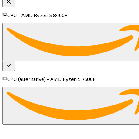
CPU -
AMD Ryzen 5 8400F​​​​‌ ‍ ​‍​‍‌‍ ‌ ​‍‌‍‍‌‌‍‌ ‌‍‍‌‌‍ ‍​‍​‍​ ‍‍​‍​‍‌ ​ ‌‍​‌‌‍ ‍‌‍‍‌‌ ‌​‌ ‍‌​‍ ‍‌‍‍‌‌‍ ​‍​‍​‍ ​​‍​‍‌‍‍​‌ ​‍‌‍‌‌‌‍‌‍​‍​‍​ ‍‍​‍​‍​‍ ‌‍​‌‌‍‌​‌‍ ‌‌‍‍‌‌‍ ‍​‍ ‌‍‍‌‌‍ ‍‌ ‌​‌‍‌‌‌‍ ‍‌ ‌​​‍ ‌‍‌‌‌‍‌​‌‍‍‌‌ ‌​​‍ ‌‍ ‌‌‍ ‌‍‌​‌‍‌‌​ ‌‌ ​​‌ ​‍‌‍‌‌‌ ​ ‌‍‌‌‌‍ ‍‌ ‌​‌‍​‌‌ ‌​‌‍‍‌‌‍ ‌‍ ‍​ ‍ ‌‍‍‌‌‍‌​​ ‌​ ‍‌‌‍​‌​ ‌‌​ ​‌‌‍​‍‌‍‌‌​ ‌ ​ ​​​‍ ‌​ ​ ​ ‌​‌‍​‌​ ​​​‍ ‌​ ‌​‌‍‌​‌‍‌‍​ ​ ​‍ ‌​ ‍‌‌‍​ ​ ​‌‌‍​ ​‍ ‌​ ‌‍​ ‍​‌‍​ ‌‍​ ​ ​ ‌‍​‌​ ‍​​ ​​​ ​‌‌‍‌​​ ‌ ​ ‌‍​ ‍ ‌ ‌​‌ ‍‌‌ ​​‌‍‌‌​ ‌‌‍​ ‌ ​​‌ ‌‌​ ‍ ‌ ​​‌‍​‌‌ ‌​‌‍‍​​ ‌‌‍ ‍‌‍​‌‌‍ ‌‌‍‌‌​ ‌‍​‍‌‍​‌‌ ​ ‌‍‌‌‌‌‌‌‌ ​‍‌‍ ​​ ‌​‍‌‌​ ​‍‌​‌‍‌‍​‌‌‍‌​‌‍ ‌‌‍‍‌‌‍ ‍​‍‌‍‌‍‍‌‌‍‌​​ ‌​ ‍‌‌‍​‌​ ‌‌​ ​‌‌‍​‍‌‍‌‌​ ‌ ​ ​​​‍ ‌​ ​ ​ ‌​‌‍​‌​ ​​​‍ ‌​ ‌​‌‍‌​‌‍‌‍​ ​ ​‍ ‌​ ‍‌‌‍​ ​ ​‌‌‍​ ​‍ ‌​ ‌‍​ ‍​‌‍​ ‌‍​ ​ ​ ‌‍​‌​ ‍​​ ​​​ ​‌‌‍‌​​ ‌ ​ ‌‍​‍‌‍‌ ‌​‌ ‍‌‌ ​​‌‍‌‌​ ‌‌‍​ ‌ ​​‌ ‌‌​‍‌‍‌ ​​‌‍​‌‌ ‌​‌‍‍​​ ‌‌‍ ‍‌‍​‌‌‍ ‌‌‍‌‌​‍‌‍‌ ​​‌‍‌‌‌ ​‍‌ ​ ‌ ​​‌‍‌‌‌‍​ ‌ ‌​‌‍‍‌‌ ‌‍‌‍‌‌​ ‌‌ ​​‌ ‌‌‌‍​‍‌‍ ​‌‍‍‌‌ ​ ‌‍‍​‌‍‌‌‌‍‌​​‍​‍‌ ‌
CPU (alternative) -
AMD Ryzen 5 7500F​​​​‌ ‍ ​‍​‍‌‍ ‌ ​‍‌‍‍‌‌‍‌ ‌‍‍‌‌‍ ‍​‍​‍​ ‍‍​‍​‍‌ ​ ‌‍​‌‌‍ ‍‌‍‍‌‌ ‌​‌ ‍‌​‍ ‍‌‍‍‌‌‍ ​‍​‍​‍ ​​‍​‍‌‍‍​‌ ​‍‌‍‌‌‌‍‌‍​‍​‍​ ‍‍​‍​‍​‍ ‌‍​‌‌‍‌​‌‍ ‌‌‍‍‌‌‍ ‍​‍ ‌‍‍‌‌‍ ‍‌ ‌​‌‍‌‌‌‍ ‍‌ ‌​​‍ ‌‍‌‌‌‍‌​‌‍‍‌‌ ‌​​‍ ‌‍ ‌‌‍ ‌‍‌​‌‍‌‌​ ‌‌ ​​‌ ​‍‌‍‌‌‌ ​ ‌‍‌‌‌‍ ‍‌ ‌​‌‍​‌‌ ‌​‌‍‍‌‌‍ ‌‍ ‍​ ‍ ‌‍‍‌‌‍‌​​ ‌​ ‌​​ ‌​‌‍​ ​ ‍​​ ​​​ ‌‌​ ‌ ​ ​​​‍ ‌​ ‌‌‌‍‌‌​ ‍‌​ ‌‌​‍ ‌​ ‌​‌‍‌​​ ​​​ ‌​​‍ ‌‌‍​‌​ ​​‌‍‌​​ ‍‌​‍ ‌‌‍​‍‌‍‌‍​ ​‌​ ​ ‌‍​‍​ ‌‍‌‍‌​​ ‌​‌‍​‍​ ‌‌​ ​‌‌‍​‍​ ‍ ‌ ‌​‌ ‍‌‌ ​​‌‍‌‌​ ‌‌‍​ ‌ ​​‌ ‌‌​ ‍ ‌ ​​‌‍​‌‌ ‌​‌‍‍​​ ‌‌‍ ‍‌‍​‌‌‍ ‌‌‍‌‌​ ‌‍​‍‌‍​‌‌ ​ ‌‍‌‌‌‌‌‌‌ ​‍‌‍ ​​ ‌​‍‌‌​ ​‍‌​‌‍‌‍​‌‌‍‌​‌‍ ‌‌‍‍‌‌‍ ‍​‍‌‍‌‍‍‌‌‍‌​​ ‌​ ‌​​ ‌​‌‍​ ​ ‍​​ ​​​ ‌‌​ ‌ ​ ​​​‍ ‌​ ‌‌‌‍‌‌​ ‍‌​ ‌‌​‍ ‌​ ‌​‌‍‌​​ ​​​ ‌​​‍ ‌‌‍​‌​ ​​‌‍‌​​ ‍‌​‍ ‌‌‍​‍‌‍‌‍​ ​‌​ ​ ‌‍​‍​ ‌‍‌‍‌​​ ‌​‌‍​‍​ ‌‌​ ​‌‌‍​‍​‍‌‍‌ ‌​‌ ‍‌‌ ​​‌‍‌‌​ ‌‌‍​ ‌ ​​‌ ‌‌​‍‌‍‌ ​​‌‍​‌‌ ‌​‌‍‍​​ ‌‌‍ ‍‌‍​‌‌‍ ‌‌‍‌‌​‍‌‍‌ ​​‌‍‌‌‌ ​‍‌ ​ ‌ ​​‌‍‌‌‌‍​ ‌ ‌​‌‍‍‌‌ ‌‍‌‍‌‌​ ‌‌ ​​‌ ‌‌‌‍​‍‌‍ ​‌‍‍‌‌ ​ ‌‍‍​‌‍‌‌‌‍‌​​‍​‍‌ ‌