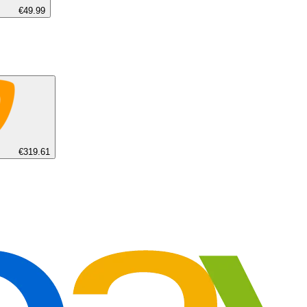
€49.99
€319.61