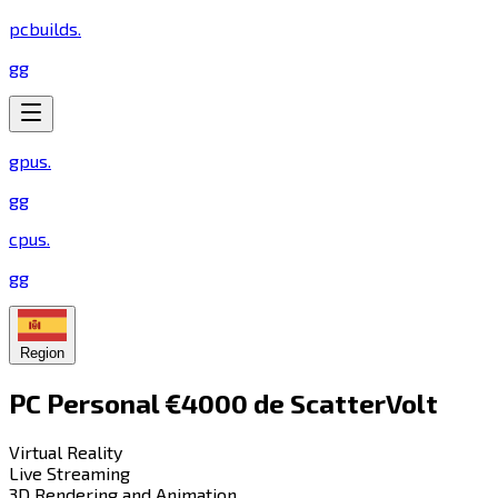
pcbuilds
.
gg
gpus
.
gg
cpus
.
gg
Region
PC Personal €4000 de ScatterVolt​​​​‌ ‍ ​‍​‍‌‍ ‌ ​‍‌‍‍‌‌‍‌ ‌‍‍‌‌‍ ‍​‍​‍​ ‍‍​‍​‍‌ ​ ‌‍​‌‌‍ ‍‌‍‍‌‌ ‌​‌ ‍‌​‍ ‍‌‍‍‌‌‍ ​‍​‍​‍ ​​‍​‍‌‍‍​‌ ​‍‌‍‌‌‌‍‌‍​‍​‍​ ‍‍​‍​‍​‍ ‌‍​‌‌‍‌​‌‍ ‌‌‍‍‌‌‍ ‍​‍ ‌‍‍‌‌‍ ‍‌ ‌​‌‍‌‌‌‍ ‍‌ ‌​​‍ ‌‍‌‌‌‍‌​‌‍‍‌‌ ‌​​‍ ‌‍ ‌‌‍ ‌‍‌​‌‍‌‌​ ‌‌ ​​‌ ​‍‌‍‌‌‌ ​ ‌‍‌‌‌‍ ‍‌ ‌​‌‍​‌‌ ‌​‌‍‍‌‌‍ ‌‍ ‍​ ‍ ‌‍‍‌‌‍‌​​ ‌​ ‍​​ ‌​​ ‍​‌‍​ ​ ​ ​ ‌‌‌‍​‌‌‍‌‌​‍ ‌​ ‍​​ ​ ​ ‍‌‌‍​‌​‍ ‌​ ‌​​ ‍‌‌‍​‌​ ‌‌​‍ ‌​ ‍‌‌‍‌‍​ ​ ‌‍‌‍​‍ ‌​ ‍​‌‍​‍​ ‌​‌‍​‌‌‍‌‍​ ​​​ ‌ ​ ‍‌​ ‌‌​ ​​​ ‍‌​ ‌ ​ ‍ ‌ ‌​‌ ‍‌‌ ​​‌‍‌‌​ ‌‌‍​‍‌ ‌‌‌‍‍‌‌‍ ​‌‍‌​​ ‍ ‌ ​​‌‍​‌‌ ‌​‌‍‍​​ ‌‌‍‍‌​ ​‌​ ‍​‌‍ ‍‌‌ ‌‍ ‍‌‍​‌‌‍ ‌‌‍‌‌​‍‌‌​ ‌‌‌​​‍‌‌ ‌‍‍ ‌‍‌‌‌ ‍‌​‍‌‌​ ​ ‌​‌​​‍‌‌​ ​ ‌​‌​​‍‌‌​ ​‍​ ​‍‌‍‌‌‌ ​ ​‍‌‌​ ​‍​ ​‍​‍‌‌​ ‌‌‌​‌​​‍ ‍‌ ‌‍‌‍​‌‌‍ ​‌ ‌‌‌‍‌‌​ ‌‍​‍‌‍​‌‌ ​ ‌‍‌‌‌‌‌‌‌ ​‍‌‍ ​​ ‌​‍‌‌​ ​‍‌​‌‍‌‍​‌‌‍‌​‌‍ ‌‌‍‍‌‌‍ ‍​‍‌‍‌‍‍‌‌‍‌​​ ‌​ ‍​​ ‌​​ ‍​‌‍​ ​ ​ ​ ‌‌‌‍​‌‌‍‌‌​‍ ‌​ ‍​​ ​ ​ ‍‌‌‍​‌​‍ ‌​ ‌​​ ‍‌‌‍​‌​ ‌‌​‍ ‌​ ‍‌‌‍‌‍​ ​ ‌‍‌‍​‍ ‌​ ‍​‌‍​‍​ ‌​‌‍​‌‌‍‌‍​ ​​​ ‌ ​ ‍‌​ ‌‌​ ​​​ ‍‌​ ‌ ​‍‌‍‌ ‌​‌ ‍‌‌ ​​‌‍‌‌​ ‌‌‍​‍‌ ‌‌‌‍‍‌‌‍ ​‌‍‌​​‍‌‍‌ ​​‌‍​‌‌ ‌​‌‍‍​​ ‌‌‍‍‌​ ​‌​ ‍​‌‍ ‍‌‌ ‌‍ ‍‌‍​‌‌‍ ‌‌‍‌‌​‍‌‌​ ‌‌‌​​‍‌‌ ‌‍‍ ‌‍‌‌‌ ‍‌​‍‌‌​ ​ ‌​‌​​‍‌‌​ ​ ‌​‌​​‍‌‌​ ​‍​ ​‍‌‍‌‌‌ ​ ​‍‌‌​ ​‍​ ​‍​‍‌‌​ ‌‌‌​‌​​‍ ‍‌ ‌‍‌‍​‌‌‍ ​‌ ‌‌‌‍‌‌​‍‌‍‌ ​​‌‍‌‌‌ ​‍‌ ​ ‌ ​​‌‍‌‌‌‍​ ‌ ‌​‌‍‍‌‌ ‌‍‌‍‌‌​ ‌‌ ​​‌ ‌‌‌‍​‍‌‍ ​‌‍‍‌‌ ​ ‌‍‍​‌‍‌‌‌‍‌​​‍​‍‌ ‌
Virtual Reality​​​​‌ ‍ ​‍​‍‌‍ ‌ ​‍‌‍‍‌‌‍‌ ‌‍‍‌‌‍ ‍​‍​‍​ ‍‍​‍​‍‌ ​ ‌‍​‌‌‍ ‍‌‍‍‌‌ ‌​‌ ‍‌​‍ ‍‌‍‍‌‌‍ ​‍​‍​‍ ​​‍​‍‌‍‍​‌ ​‍‌‍‌‌‌‍‌‍​‍​‍​ ‍‍​‍​‍​‍ ‌‍​‌‌‍‌​‌‍ ‌‌‍‍‌‌‍ ‍​‍ ‌‍‍‌‌‍ ‍‌ ‌​‌‍‌‌‌‍ ‍‌ ‌​​‍ ‌‍‌‌‌‍‌​‌‍‍‌‌ ‌​​‍ ‌‍ ‌‌‍ ‌‍‌​‌‍‌‌​ ‌‌ ​​‌ ​‍‌‍‌‌‌ ​ ‌‍‌‌‌‍ ‍‌ ‌​‌‍​‌‌ ‌​‌‍‍‌‌‍ ‌‍ ‍​ ‍ ‌‍‍‌‌‍‌​​ ‌​ ​‌​ ​‌‌‍​‌​ ‍‌‌‍‌‌‌‍​‍​ ‌ ​ ​‍​‍ ‌​ ‌​‌‍‌​​ ​‍​ ‌​​‍ ‌​ ‌​​ ​​‌‍‌​​ ​‍​‍ ‌‌‍​‌‌‍​‌‌‍‌​‌‍​‌​‍ ‌‌‍‌‍‌‍‌​‌‍​‍​ ‍‌​ ‌ ​ ‌‍‌‍​‌​ ‌ ‌‍​‍​ ‍​​ ‍‌‌‍‌‍​ ‍ ‌ ‌​‌ ‍‌‌ ​​‌‍‌‌​ ‌‌ ‌​‌‍​‌‌‍‌ ​ ‍ ‌ ​​‌‍​‌‌ ‌​‌‍‍​​ ‌‌‍ ‍‌‍​‌‌‍ ‌‌‍‌‌​ ‌‍​‍‌‍​‌‌ ​ ‌‍‌‌‌‌‌‌‌ ​‍‌‍ ​​ ‌​‍‌‌​ ​‍‌​‌‍‌‍​‌‌‍‌​‌‍ ‌‌‍‍‌‌‍ ‍​‍‌‍‌‍‍‌‌‍‌​​ ‌​ ​‌​ ​‌‌‍​‌​ ‍‌‌‍‌‌‌‍​‍​ ‌ ​ ​‍​‍ ‌​ ‌​‌‍‌​​ ​‍​ ‌​​‍ ‌​ ‌​​ ​​‌‍‌​​ ​‍​‍ ‌‌‍​‌‌‍​‌‌‍‌​‌‍​‌​‍ ‌‌‍‌‍‌‍‌​‌‍​‍​ ‍‌​ ‌ ​ ‌‍‌‍​‌​ ‌ ‌‍​‍​ ‍​​ ‍‌‌‍‌‍​‍‌‍‌ ‌​‌ ‍‌‌ ​​‌‍‌‌​ ‌‌ ‌​‌‍​‌‌‍‌ ​‍‌‍‌ ​​‌‍​‌‌ ‌​‌‍‍​​ ‌‌‍ ‍‌‍​‌‌‍ ‌‌‍‌‌​‍‌‍‌ ​​‌‍‌‌‌ ​‍‌ ​ ‌ ​​‌‍‌‌‌‍​ ‌ ‌​‌‍‍‌‌ ‌‍‌‍‌‌​ ‌‌ ​​‌ ‌‌‌‍​‍‌‍ ​‌‍‍‌‌ ​ ‌‍‍​‌‍‌‌‌‍‌​​‍​‍‌ ‌
Live Streaming​​​​‌ ‍ ​‍​‍‌‍ ‌ ​‍‌‍‍‌‌‍‌ ‌‍‍‌‌‍ ‍​‍​‍​ ‍‍​‍​‍‌ ​ ‌‍​‌‌‍ ‍‌‍‍‌‌ ‌​‌ ‍‌​‍ ‍‌‍‍‌‌‍ ​‍​‍​‍ ​​‍​‍‌‍‍​‌ ​‍‌‍‌‌‌‍‌‍​‍​‍​ ‍‍​‍​‍​‍ ‌‍​‌‌‍‌​‌‍ ‌‌‍‍‌‌‍ ‍​‍ ‌‍‍‌‌‍ ‍‌ ‌​‌‍‌‌‌‍ ‍‌ ‌​​‍ ‌‍‌‌‌‍‌​‌‍‍‌‌ ‌​​‍ ‌‍ ‌‌‍ ‌‍‌​‌‍‌‌​ ‌‌ ​​‌ ​‍‌‍‌‌‌ ​ ‌‍‌‌‌‍ ‍‌ ‌​‌‍​‌‌ ‌​‌‍‍‌‌‍ ‌‍ ‍​ ‍ ‌‍‍‌‌‍‌​​ ‌​ ​‌‌‍​‍​ ‌‍‌‍​‌‌‍​ ​ ​‌‌‍​‍​ ​‍​‍ ‌‌‍‌​​ ‌ ​ ‍​​ ‌‍​‍ ‌​ ‌​​ ‍​‌‍‌‌​ ‍‌​‍ ‌‌‍​‍​ ​‌‌‍‌‌‌‍‌​​‍ ‌​ ​​‌‍​‍​ ‍‌​ ‌ ‌‍​‍‌‍‌​​ ‌ ​ ‌ ​ ​‌‌‍‌​​ ​​‌‍‌​​ ‍ ‌ ‌​‌ ‍‌‌ ​​‌‍‌‌​ ‌‌ ‌​‌‍​‌‌‍‌ ​ ‍ ‌ ​​‌‍​‌‌ ‌​‌‍‍​​ ‌‌‍ ‍‌‍​‌‌‍ ‌‌‍‌‌​ ‌‍​‍‌‍​‌‌ ​ ‌‍‌‌‌‌‌‌‌ ​‍‌‍ ​​ ‌​‍‌‌​ ​‍‌​‌‍‌‍​‌‌‍‌​‌‍ ‌‌‍‍‌‌‍ ‍​‍‌‍‌‍‍‌‌‍‌​​ ‌​ ​‌‌‍​‍​ ‌‍‌‍​‌‌‍​ ​ ​‌‌‍​‍​ ​‍​‍ ‌‌‍‌​​ ‌ ​ ‍​​ ‌‍​‍ ‌​ ‌​​ ‍​‌‍‌‌​ ‍‌​‍ ‌‌‍​‍​ ​‌‌‍‌‌‌‍‌​​‍ ‌​ ​​‌‍​‍​ ‍‌​ ‌ ‌‍​‍‌‍‌​​ ‌ ​ ‌ ​ ​‌‌‍‌​​ ​​‌‍‌​​‍‌‍‌ ‌​‌ ‍‌‌ ​​‌‍‌‌​ ‌‌ ‌​‌‍​‌‌‍‌ ​‍‌‍‌ ​​‌‍​‌‌ ‌​‌‍‍​​ ‌‌‍ ‍‌‍​‌‌‍ ‌‌‍‌‌​‍‌‍‌ ​​‌‍‌‌‌ ​‍‌ ​ ‌ ​​‌‍‌‌‌‍​ ‌ ‌​‌‍‍‌‌ ‌‍‌‍‌‌​ ‌‌ ​​‌ ‌‌‌‍​‍‌‍ ​‌‍‍‌‌ ​ ‌‍‍​‌‍‌‌‌‍‌​​‍​‍‌ ‌
3D Rendering and Animation​​​​‌ ‍ ​‍​‍‌‍ ‌ ​‍‌‍‍‌‌‍‌ ‌‍‍‌‌‍ ‍​‍​‍​ ‍‍​‍​‍‌ ​ ‌‍​‌‌‍ ‍‌‍‍‌‌ ‌​‌ ‍‌​‍ ‍‌‍‍‌‌‍ ​‍​‍​‍ ​​‍​‍‌‍‍​‌ ​‍‌‍‌‌‌‍‌‍​‍​‍​ ‍‍​‍​‍​‍ ‌‍​‌‌‍‌​‌‍ ‌‌‍‍‌‌‍ ‍​‍ ‌‍‍‌‌‍ ‍‌ ‌​‌‍‌‌‌‍ ‍‌ ‌​​‍ ‌‍‌‌‌‍‌​‌‍‍‌‌ ‌​​‍ ‌‍ ‌‌‍ ‌‍‌​‌‍‌‌​ ‌‌ ​​‌ ​‍‌‍‌‌‌ ​ ‌‍‌‌‌‍ ‍‌ ‌​‌‍​‌‌ ‌​‌‍‍‌‌‍ ‌‍ ‍​ ‍ ‌‍‍‌‌‍‌​​ ‌​ ‍​‌‍​‍‌‍​‍​ ​ ​ ‌‌​ ​ ​ ‌​​ ‌‌​‍ ‌‌‍​‍​ ​‍​ ​‌​ ​ ​‍ ‌​ ‌​‌‍​‌‌‍‌‍​ ​​​‍ ‌​ ‍‌​ ​‌​ ‌‌​ ‍‌​‍ ‌‌‍​‍‌‍​‌​ ‍​​ ‌​‌‍‌​‌‍‌​‌‍‌​​ ​​‌‍​ ​ ​‌​ ​‌‌‍​‍​ ‍ ‌ ‌​‌ ‍‌‌ ​​‌‍‌‌​ ‌‌ ‌​‌‍​‌‌‍‌ ​ ‍ ‌ ​​‌‍​‌‌ ‌​‌‍‍​​ ‌‌‍ ‍‌‍​‌‌‍ ‌‌‍‌‌​ ‌‍​‍‌‍​‌‌ ​ ‌‍‌‌‌‌‌‌‌ ​‍‌‍ ​​ ‌​‍‌‌​ ​‍‌​‌‍‌‍​‌‌‍‌​‌‍ ‌‌‍‍‌‌‍ ‍​‍‌‍‌‍‍‌‌‍‌​​ ‌​ ‍​‌‍​‍‌‍​‍​ ​ ​ ‌‌​ ​ ​ ‌​​ ‌‌​‍ ‌‌‍​‍​ ​‍​ ​‌​ ​ ​‍ ‌​ ‌​‌‍​‌‌‍‌‍​ ​​​‍ ‌​ ‍‌​ ​‌​ ‌‌​ ‍‌​‍ ‌‌‍​‍‌‍​‌​ ‍​​ ‌​‌‍‌​‌‍‌​‌‍‌​​ ​​‌‍​ ​ ​‌​ ​‌‌‍​‍​‍‌‍‌ ‌​‌ ‍‌‌ ​​‌‍‌‌​ ‌‌ ‌​‌‍​‌‌‍‌ ​‍‌‍‌ ​​‌‍​‌‌ ‌​‌‍‍​​ ‌‌‍ ‍‌‍​‌‌‍ ‌‌‍‌‌​‍‌‍‌ ​​‌‍‌‌‌ ​‍‌ ​ ‌ ​​‌‍‌‌‌‍​ ‌ ‌​‌‍‍‌‌ ‌‍‌‍‌‌​ ‌‌ ​​‌ ‌‌‌‍​‍‌‍ ​‌‍‍‌‌ ​ ‌‍‍​‌‍‌‌‌‍‌​​‍​‍‌ ‌