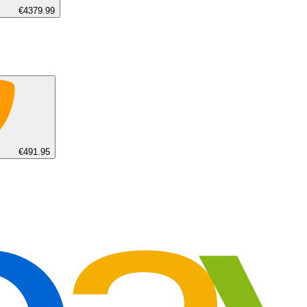
€4379.99
€491.95