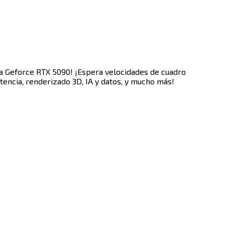
dia Geforce RTX 5090! ¡Espera velocidades de cuadro
 ‌‍‍​‌‍ ‌ ​‍‌ ‌​‌‌ ‌‍‌​‌‍‌‌‌ ​ ‌‍​ ​‍‌‌​ ‌‌‌​​‍‌‌ ‌‍‍ ‌‍‌‌‌ ‍‌​‍‌‌​ ​ ‌​‌​​‍‌‌​ ​ ‌​‌​​‍‌‌​ ​‍​ ​‍‌‍‌‌‌ ​ ​‍‌‌​ ​‍​ ​‍​‍‌‌​ ‌‌‌​‌​​‍ ‍‌ ‌‍‌‍​‌‌‍ ​‌ ‌‌‌‍‌‌​‍‌‌​ ‌‌‌​​‍‌‌ ‌‍‍ ‌‍‌‌‌ ‍‌​‍‌‌​ ​ ‌​‌​​‍‌‌​ ​ ‌​‌​​‍‌‌​ ​‍​ ​‍‌‍‌‍​ ‌‌​ ‍‌​ ​ ​ ​ ​ ​​‌‍​‍​ ‍​​ ​​​ ​ ​ ‌ ​ ‌‍​‍‌‌​ ​‍​ ​‍​‍‌‌​ ‌‌‌​‌​​‍ ‍‌‍​ ‌‍‍​‌‍‍‌‌‍ ​‌‍‌​‌ ​‍‌‍‌‌‌‍ ‍​‍‌‌​ ‌‌‌​​‍‌‌ ‌‍‍ ‌‍‌‌‌ ‍‌​‍‌‌​ ​ ‌​‌​​‍‌‌​ ​ ‌​‌​​‍‌‌​ ​‍​ ​‍​ ‍‌​ ​‌‌‍​‍‌‍‌‌​ ‌​​ ‌‍‌‍​ ​ ‌‌‌‍​‌‌‍​‌​ ‌​‌‍​‍​‍‌‌​ ​‍​ ​‍​‍‌‌​ ‌‌‌​‌​​‍ ‍‌ ‌​‌‍‌‌‌ ‍​‌ ‌​​‍‌‍‌ ​​‌‍‌‌‌ ​‍‌ ​ ‌ ​​‌‍‌‌‌‍​ ‌ ‌​‌‍‍‌‌ ‌‍‌‍‌‌​ ‌‌ ​​‌ ‌‌‌‍​‍‌‍ ​‌‍‍‌‌ ​ ‌‍‍​‌‍‌‌‌‍‌​​‍​‍‌ ‌