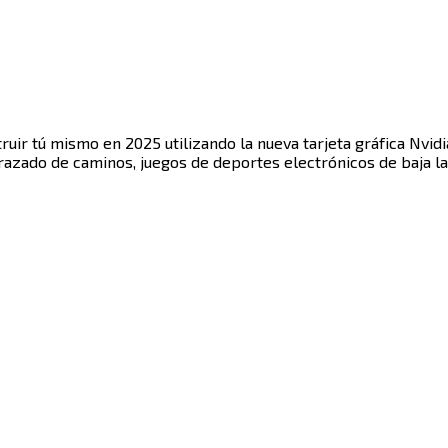
ruir tú mismo en 2025 utilizando la nueva tarjeta gráfica Nvi
‍ ‌‍‌‌‌ ‍‌​‍‌‌​ ​ ‌​‌​​‍‌‌​ ​ ‌​‌​​‍‌‌​ ​‍​ ​‍‌‍‌‌‌ ​ ​‍‌‌​ ​‍​ ​‍​‍‌‌​ ‌‌‌​‌​​‍ ‍‌ ‌‍‌‍​‌‌‍ ​‌ ‌‌‌‍‌‌​‍‌‌​ ‌‌‌​​‍‌‌ ‌‍‍ ‌‍‌‌‌ ‍‌​‍‌‌​ ​ ‌​‌​​‍‌‌​ ​ ‌​‌​​‍‌‌​ ​‍​ ​‍‌‍‌‍​ ‌‌​ ‍‌​ ​ ​ ​ ​ ​​‌‍​‍​ ‍​​ ​​​ ​ ​ ‌ ​ ‌‍​‍‌‌​ ​‍​ ​‍​‍‌‌​ ‌‌‌​‌​​‍ ‍‌‍​ ‌‍‍​‌‍‍‌‌‍ ​‌‍‌​‌ ​‍‌‍‌‌‌‍ ‍​‍‌‌​ ‌‌‌​​‍‌‌ ‌‍‍ ‌‍‌‌‌ ‍‌​‍‌‌​ ​ ‌​‌​​‍‌‌​ ​ ‌​‌​​‍‌‌​ ​‍​ ​‍​ ‍‌​ ​‌‌‍​‍‌‍‌‌​ ‌​​ ‌‍‌‍​ ​ ‌‌‌‍​‌‌‍​‌​ ‌​‌‍​‍​‍‌‌​ ​‍​ ​‍​‍‌‌​ ‌‌‌​‌​​‍ ‍‌ ‌​‌‍‌‌‌ ‍​‌ ‌​​ ‌‍​‍‌‍​‌‌ ​ ‌‍‌‌‌‌‌‌‌ ​‍‌‍ ​​ ‌​‍‌‌​ ​‍‌​‌‍‌‍​‌‌‍‌​‌‍ ‌‌‍‍‌‌‍ ‍​‍‌‍‌‍‍‌‌‍‌​​ ‌​ ‍​​ ‌​​ ‍​‌‍​ ​ ​ ​ ‌‌‌‍​‌‌‍‌‌​‍ ‌​ ‍​​ ​ ​ ‍‌‌‍​‌​‍ ‌​ ‌​​ ‍‌‌‍​‌​ ‌‌​‍ ‌​ ‍‌‌‍‌‍​ ​ ‌‍‌‍​‍ ‌​ ‍​‌‍​‍​ ‌​‌‍​‌‌‍‌‍​ ​​​ ‌ ​ ‍‌​ ‌‌​ ​​​ ‍‌​ ‌ ​‍‌‍‌ ‌​‌ ‍‌‌ ​​‌‍‌‌​ ‌‌‍​‍‌ ‌‌‌‍‍‌‌‍ ​‌‍‌​​‍‌‍‌ ​​‌‍​‌‌ ‌​‌‍‍​​ ‌‌‍‍‌​ ​‌​ ‍​‌‍ ‍‌‌ ‌ ​