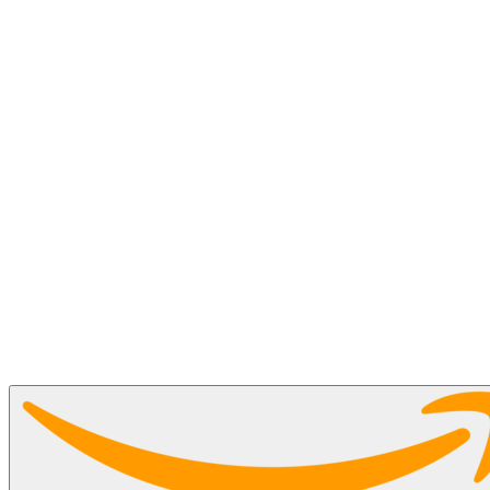
La CPU (Unidad Central de Procesamiento) es la columna verteb
Un CPU potente minimiza los cuellos de botella, asegurando un mayor FPS, un juego más fluido y una mejor experiencia general en juegos de PC.​​​​‌ ‍ ​‍​‍‌‍ ‌ ​‍‌‍‍‌‌‍‌ ‌‍‍‌‌‍ ‍​‍​‍​ ‍‍​‍​‍‌ ​ ‌‍​‌‌‍ ‍‌‍‍‌‌ ‌​‌ ‍‌​‍ ‍‌‍‍‌‌‍ ​‍​‍​‍ ​​‍​‍‌‍‍​‌ ​‍‌‍‌‌‌‍‌‍​‍​‍​ ‍‍​‍​‍​‍ ‌‍​‌‌‍‌​‌‍ ‌‌‍‍‌‌‍ ‍​‍ ‌‍‍‌‌‍ ‍‌ ‌​‌‍‌‌‌‍ ‍‌ ‌​​‍ ‌‍‌‌‌‍‌​‌‍‍‌‌ ‌​​‍ ‌‍ ‌‌‍ ‌‍‌​‌‍‌‌​ ‌‌ ​​‌ ​‍‌‍‌‌‌ ​ ‌‍‌‌‌‍ ‍‌ ‌​‌‍​‌‌ ‌​‌‍‍‌‌‍ ‌‍ ‍​ ‍ ‌‍‍‌‌‍‌​​ ‌​ ‌‌​ ‍​‌‍‌​​ ​​​ ​‍​ ‌‍​ ​​​ ‍​​‍ ‌​ ​‍‌‍​‍​ ‌​​ ​‍​‍ ‌​ ‌​‌‍​‍‌‍​‍‌‍‌‌​‍ ‌​ ‍‌​ ‌​​ ‍​​ ​ ​‍ ‌‌‍‌‌​ ​​​ ‍‌​ ‌‍​ ​​​ ‍​‌‍‌​‌‍‌‍​ ‍​​ ​ ​ ‌‌​ ‌​​ ‍ ‌ ‌​‌ ‍‌‌ ​​‌‍‌‌​ ‌‌ ​​‌‍​‌‌ ​‍