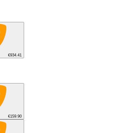
€934.41
€159.90