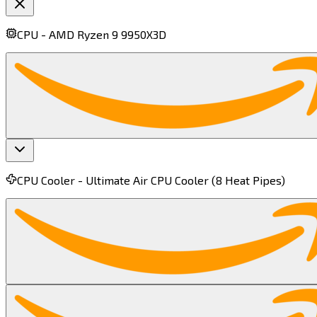
CPU -
AMD Ryzen 9 9950X3D​​​​‌ ‍ ​‍​‍‌‍ ‌ ​‍‌‍‍‌‌‍‌ ‌‍‍‌‌‍ ‍​‍​‍​ ‍‍​‍​‍‌ ​ ‌‍​‌‌‍ ‍‌‍‍‌‌ ‌​‌ ‍‌​‍ ‍‌‍‍‌‌‍ ​‍​‍​‍ ​​‍​‍‌‍‍​‌ ​‍‌‍‌‌‌‍‌‍​‍​‍​ ‍‍​‍​‍​‍ ‌‍​‌‌‍‌​‌‍ ‌‌‍‍‌‌‍ ‍​‍ ‌‍‍‌‌‍ ‍‌ ‌​‌‍‌‌‌‍ ‍‌ ‌​​‍ ‌‍‌‌‌‍‌​‌‍‍‌‌ ‌​​‍ ‌‍ ‌‌‍ ‌‍‌​‌‍‌‌​ ‌‌ ​​‌ ​‍‌‍‌‌‌ ​ ‌‍‌‌‌‍ ‍‌ ‌​‌‍​‌‌ ‌​‌‍‍‌‌‍ ‌‍ ‍​ ‍ ‌‍‍‌‌‍‌​​ ‌​ ​‌​ ‍‌​ ‌‍​ ​‌​ ‌​‌‍​‌​ ‌‌‌‍​‌​‍ ‌​ ‍​​ ‍‌‌‍‌‌​ ‌ ​‍ ‌​ ‌​​ ‌​‌‍​ ​ ‍​​‍ ‌‌‍​‌‌‍​‍​ ​​‌‍‌‌​‍ ‌​ ‌‌‌‍‌​​ ‌ ‌‍‌‍‌‍‌‍‌‍‌‌​ ‍​​ ‌‍‌‍​ ​ ‌ ‌‍‌​​ ‌‍​ ‍ ‌ ‌​‌ ‍‌‌ ​​‌‍‌‌​ ‌‌‍​ ‌ ​​‌ ‌‌​ ‍ ‌ ​​‌‍​‌‌ ‌​‌‍‍​​ ‌‌‍ ‍‌‍​‌‌‍ ‌‌‍‌‌​ ‌‍​‍‌‍​‌‌ ​ ‌‍‌‌‌‌‌‌‌ ​‍‌‍ ​​ ‌​‍‌‌​ ​‍‌​‌‍‌‍​‌‌‍‌​‌‍ ‌‌‍‍‌‌‍ ‍​‍‌‍‌‍‍‌‌‍‌​​ ‌​ ​‌​ ‍‌​ ‌‍​ ​‌​ ‌​‌‍​‌​ ‌‌‌‍​‌​‍ ‌​ ‍​​ ‍‌‌‍‌‌​ ‌ ​‍ ‌​ ‌​​ ‌​‌‍​ ​ ‍​​‍ ‌‌‍​‌‌‍​‍​ ​​‌‍‌‌​‍ ‌​ ‌‌‌‍‌​​ ‌ ‌‍‌‍‌‍‌‍‌‍‌‌​ ‍​​ ‌‍‌‍​ ​ ‌ ‌‍‌​​ ‌‍​‍‌‍‌ ‌​‌ ‍‌‌ ​​‌‍‌‌​ ‌‌‍​ ‌ ​​‌ ‌‌​‍‌‍‌ ​​‌‍​‌‌ ‌​‌‍‍​​ ‌‌‍ ‍‌‍​‌‌‍ ‌‌‍‌‌​‍‌‍‌ ​​‌‍‌‌‌ ​‍‌ ​ ‌ ​​‌‍‌‌‌‍​ ‌ ‌​‌‍‍‌‌ ‌‍‌‍‌‌​ ‌‌ ​​‌ ‌‌‌‍​‍‌‍ ​‌‍‍‌‌ ​ ‌‍‍​‌‍‌‌‌‍‌​​‍​‍‌ ‌
CPU Cooler -
Ultimate Air CPU Cooler (8 Heat Pipes)​​​​‌ ‍ ​‍​‍‌‍ ‌ ​‍‌‍‍‌‌‍‌ ‌‍‍‌‌‍ ‍​‍​‍​ ‍‍​‍​‍‌ ​ ‌‍​‌‌‍ ‍‌‍‍‌‌ ‌​‌ ‍‌​‍ ‍‌‍‍‌‌‍ ​‍​‍​‍ ​​‍​‍‌‍‍​‌ ​‍‌‍‌‌‌‍‌‍​‍​‍​ ‍‍​‍​‍​‍ ‌‍​‌‌‍‌​‌‍ ‌‌‍‍‌‌‍ ‍​‍ ‌‍‍‌‌‍ ‍‌ ‌​‌‍‌‌‌‍ ‍‌ ‌​​‍ ‌‍‌‌‌‍‌​‌‍‍‌‌ ‌​​‍ ‌‍ ‌‌‍ ‌‍‌​‌‍‌‌​ ‌‌ ​​‌ ​‍‌‍‌‌‌ ​ ‌‍‌‌‌‍ ‍‌ ‌​‌‍​‌‌ ‌​‌‍‍‌‌‍ ‌‍ ‍​ ‍ ‌‍‍‌‌‍‌​​ ‌​ ‌‌​ ‌​​ ‌‍‌‍‌‌​ ‍‌​ ​ ​ ‌‍‌‍‌‌​‍ ‌​ ‌‌‌‍​ ​ ‍​‌‍‌‌​‍ ‌​ ‌​​ ‌​​ ​​‌‍​‍​‍ ‌​ ‍‌​ ​​‌‍‌‍‌‍​‍​‍ ‌‌‍​‍‌‍​‌​ ​‍​ ​‌​ ‌​​ ‌ ‌‍‌​​ ‌‍‌‍​ ‌‍​ ‌‍​ ‌‍​‍​ ‍ ‌ ‌​‌ ‍‌‌ ​​‌‍‌‌​ ‌‌‍​ ‌ ​​‌ ‌‌‌‍​ ‌‍ ‌‍ ‌‍ ​‌‍‌‌‌ ​‍​ ‍ ‌ ​​‌‍​‌‌ ‌​‌‍‍​​ ‌‌‍ ‍‌‍​‌‌‍ ‌‌‍‌‌​ ‌‍​‍‌‍​‌‌ ​ ‌‍‌‌‌‌‌‌‌ ​‍‌‍ ​​ ‌​‍‌‌​ ​‍‌​‌‍‌‍​‌‌‍‌​‌‍ ‌‌‍‍‌‌‍ ‍​‍‌‍‌‍‍‌‌‍‌​​ ‌​ ‌‌​ ‌​​ ‌‍‌‍‌‌​ ‍‌​ ​ ​ ‌‍‌‍‌‌​‍ ‌​ ‌‌‌‍​ ​ ‍​‌‍‌‌​‍ ‌​ ‌​​ ‌​​ ​​‌‍​‍​‍ ‌​ ‍‌​ ​​‌‍‌‍‌‍​‍​‍ ‌‌‍​‍‌‍​‌​ ​‍​ ​‌​ ‌​​ ‌ ‌‍‌​​ ‌‍‌‍​ ‌‍​ ‌‍​ ‌‍​‍​‍‌‍‌ ‌​‌ ‍‌‌ ​​‌‍‌‌​ ‌‌‍​ ‌ ​​‌ ‌‌‌‍​ ‌‍ ‌‍ ‌‍ ​‌‍‌‌‌ ​‍​‍‌‍‌ ​​‌‍​‌‌ ‌​‌‍‍​​ ‌‌‍ ‍‌‍​‌‌‍ ‌‌‍‌‌​‍‌‍‌ ​​‌‍‌‌‌ ​‍‌ ​ ‌ ​​‌‍‌‌‌‍​ ‌ ‌​‌‍‍‌‌ ‌‍‌‍‌‌​ ‌‌ ​​‌ ‌‌‌‍​‍‌‍ ​‌‍‍‌‌ ​ ‌‍‍​‌‍‌‌‌‍‌​​‍​‍‌ ‌