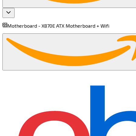
Motherboard -
X870E ATX Motherboard + Wifi​​​​‌ ‍ ​‍​‍‌‍ ‌ ​‍‌‍‍‌‌‍‌ ‌‍‍‌‌‍ ‍​‍​‍​ ‍‍​‍​‍‌ ​ ‌‍​‌‌‍ ‍‌‍‍‌‌ ‌​‌ ‍‌​‍ ‍‌‍‍‌‌‍ ​‍​‍​‍ ​​‍​‍‌‍‍​‌ ​‍‌‍‌‌‌‍‌‍​‍​‍​ ‍‍​‍​‍​‍ ‌‍​‌‌‍‌​‌‍ ‌‌‍‍‌‌‍ ‍​‍ ‌‍‍‌‌‍ ‍‌ ‌​‌‍‌‌‌‍ ‍‌ ‌​​‍ ‌‍‌‌‌‍‌​‌‍‍‌‌ ‌​​‍ ‌‍ ‌‌‍ ‌‍‌​‌‍‌‌​ ‌‌ ​​‌ ​‍‌‍‌‌‌ ​ ‌‍‌‌‌‍ ‍‌ ‌​‌‍​‌‌ ‌​‌‍‍‌‌‍ ‌‍ ‍​ ‍ ‌‍‍‌‌‍‌​​ ‌​ ‍‌‌‍​‌​ ​‌‌‍​‌​ ​‍​ ‍‌‌‍​ ‌‍‌‍​‍ ‌‌‍‌‍​ ‌​​ ​‍​ ‌‌​‍ ‌​ ‌​​ ​ ​ ‌‍​ ‍​​‍ ‌​ ‍‌​ ​‌​ ‍​‌‍‌​​‍ ‌‌‍‌‌​ ‍‌‌‍​‍​ ​​​ ​‌‌‍‌​‌‍‌‍​ ‌‍​ ​​​ ‌​​ ​ ​ ​‌​ ‍ ‌ ‌​‌ ‍‌‌ ​​‌‍‌‌​ ‌‌‍ ‌‌‍ ‌ ‌​‌‍‍​‌‍‌‌‌ ​‍‌‍​‍‌‍ ‌‍​‌‌ ​‍‌‍‌​​ ‍ ‌ ​​‌‍​‌‌ ‌​‌‍‍​​ ‌‌‍ ‍‌‍​‌‌‍ ‌‌‍‌‌​ ‌‍​‍‌‍​‌‌ ​ ‌‍‌‌‌‌‌‌‌ ​‍‌‍ ​​ ‌​‍‌‌​ ​‍‌​‌‍‌‍​‌‌‍‌​‌‍ ‌‌‍‍‌‌‍ ‍​‍‌‍‌‍‍‌‌‍‌​​ ‌​ ‍‌‌‍​‌​ ​‌‌‍​‌​ ​‍​ ‍‌‌‍​ ‌‍‌‍​‍ ‌‌‍‌‍​ ‌​​ ​‍​ ‌‌​‍ ‌​ ‌​​ ​ ​ ‌‍​ ‍​​‍ ‌​ ‍‌​ ​‌​ ‍​‌‍‌​​‍ ‌‌‍‌‌​ ‍‌‌‍​‍​ ​​​ ​‌‌‍‌​‌‍‌‍​ ‌‍​ ​​​ ‌​​ ​ ​ ​‌​‍‌‍‌ ‌​‌ ‍‌‌ ​​‌‍‌‌​ ‌‌‍ ‌‌‍ ‌ ‌​‌‍‍​‌‍‌‌‌ ​‍‌‍​‍‌‍ ‌‍​‌‌ ​‍‌‍‌​​‍‌‍‌ ​​‌‍​‌‌ ‌​‌‍‍​​ ‌‌‍ ‍‌‍​‌‌‍ ‌‌‍‌‌​‍‌‍‌ ​​‌‍‌‌‌ ​‍‌ ​ ‌ ​​‌‍‌‌‌‍​ ‌ ‌​‌‍‍‌‌ ‌‍‌‍‌‌​ ‌‌ ​​‌ ‌‌‌‍​‍‌‍ ​‌‍‍‌‌ ​ ‌‍‍​‌‍‌‌‌‍‌​​‍​‍‌ ‌
find more on
cpus.gg