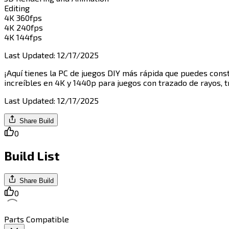
Editing​​​​‌ ‍ ​‍​‍‌‍ ‌ ​‍‌‍‍‌‌‍‌ ‌‍‍‌‌‍ ‍​‍​‍​ ‍‍​‍​‍‌ ​ ‌‍​‌‌‍ ‍‌‍‍‌‌ ‌​‌ ‍‌​‍ ‍‌‍‍‌‌‍ ​‍​‍​‍ ​​‍​‍‌‍‍​‌ ​‍‌‍‌‌‌‍‌‍​‍​‍​ ‍‍​‍​‍​‍ ‌‍​‌‌‍‌​‌‍ ‌‌‍‍‌‌‍ ‍​‍ ‌‍‍‌‌‍ ‍‌ ‌​‌‍‌‌‌‍ ‍‌ ‌​​‍ ‌‍‌‌‌‍‌​‌‍‍‌‌ ‌​​‍ ‌‍ ‌‌‍ ‌‍‌​‌‍‌‌​ ‌‌ ​​‌ ​‍‌‍‌‌‌ ​ ‌‍‌‌‌‍ ‍‌ ‌​‌‍​‌‌ ‌​‌‍‍‌‌‍ ‌‍ ‍​ ‍ ‌‍‍‌‌‍‌​​ ‌‌‍‌​​ ‌ ‌‍​‍‌‍‌​​ ​‌‌‍​ ​ ‌‍​ ‌​​‍ ‌​ ​‍​ ‌ ​ ‌​​ ‍‌​‍ ‌​ ‌​​ ​‍​ ​ ​ ‍‌​‍ ‌​ ‍​​ ​​​ ‌​‌‍‌‍​‍ ‌​ ‌‍‌‍‌‍‌‍​ ​ ‌‌​ ‌‌‌‍‌​​ ​‌​ ‌ ‌‍​‍‌‍​‍‌‍‌‌​ ​‌​ ‍ ‌ ‌​‌ ‍‌‌ ​​‌‍‌‌​ ‌‌ ‌​‌‍​‌‌‍‌ ​ ‍ ‌ ​​‌‍​‌‌ ‌​‌‍‍​​ ‌‌‍ ‍‌‍​‌‌‍ ‌‌‍‌‌​ ‌‍​‍‌‍​‌‌ ​ ‌‍‌‌‌‌‌‌‌ ​‍‌‍ ​​ ‌​‍‌‌​ ​‍‌​‌‍‌‍​‌‌‍‌​‌‍ ‌‌‍‍‌‌‍ ‍​‍‌‍‌‍‍‌‌‍‌​​ ‌‌‍‌​​ ‌ ‌‍​‍‌‍‌​​ ​‌‌‍​ ​ ‌‍​ ‌​​‍ ‌​ ​‍​ ‌ ​ ‌​​ ‍‌​‍ ‌​ ‌​​ ​‍​ ​ ​ ‍‌​‍ ‌​ ‍​​ ​​​ ‌​‌‍‌‍​‍ ‌​ ‌‍‌‍‌‍‌‍​ ​ ‌‌​ ‌‌‌‍‌​​ ​‌​ ‌ ‌‍​‍‌‍​‍‌‍‌‌​ ​‌​‍‌‍‌ ‌​‌ ‍‌‌ ​​‌‍‌‌​ ‌‌ ‌​‌‍​‌‌‍‌ ​‍‌‍‌ ​​‌‍​‌‌ ‌​‌‍‍​​ ‌‌‍ ‍‌‍​‌‌‍ ‌‌‍‌‌​‍‌‍‌ ​​‌‍‌‌‌ ​‍‌ ​ ‌ ​​‌‍‌‌‌‍​ ‌ ‌​‌‍‍‌‌ ‌‍‌‍‌‌​ ‌‌ ​​‌ ‌‌‌‍​‍‌‍ ​‌‍‍‌‌ ​ ‌‍‍​‌‍‌‌‌‍‌​​‍​‍‌ ‌
4K 360fps​​​​‌ ‍ ​‍​‍‌‍ ‌ ​‍‌‍‍‌‌‍‌ ‌‍‍‌‌‍ ‍​‍​‍​ ‍‍​‍​‍‌ ​ ‌‍​‌‌‍ ‍‌‍‍‌‌ ‌​‌ ‍‌​‍ ‍‌‍‍‌‌‍ ​‍​‍​‍ ​​‍​‍‌‍‍​‌ ​‍‌‍‌‌‌‍‌‍​‍​‍​ ‍‍​‍​‍​‍ ‌‍​‌‌‍‌​‌‍ ‌‌‍‍‌‌‍ ‍​‍ ‌‍‍‌‌‍ ‍‌ ‌​‌‍‌‌‌‍ ‍‌ ‌​​‍ ‌‍‌‌‌‍‌​‌‍‍‌‌ ‌​​‍ ‌‍ ‌‌‍ ‌‍‌​‌‍‌‌​ ‌‌ ​​‌ ​‍‌‍‌‌‌ ​ ‌‍‌‌‌‍ ‍‌ ‌​‌‍​‌‌ ‌​‌‍‍‌‌‍ ‌‍ ‍​ ‍ ‌‍‍‌‌‍‌​​ ‌​ ​ ‌‍​‍‌‍​‌​ ​‌​ ​​‌‍‌‍‌‍‌‌​ ‌‍​‍ ‌​ ‍​​ ​‌​ ​‌‌‍​‌​‍ ‌​ ‌​‌‍‌‌​ ​​​ ​‍​‍ ‌​ ‍‌​ ‌‌‌‍​‌‌‍‌​​‍ ‌‌‍‌​​ ​ ​ ‌​‌‍​ ​ ​‍​ ‌‍‌‍​ ​ ​‍‌‍‌​‌‍​‌‌‍​‍‌‍‌​​ ‍ ‌ ‌​‌ ‍‌‌ ​​‌‍‌‌​ ‌‌ ​​‌‍‌‌‌ ​‍‌‍‌‍‌‍ ‌ ​‍‌‍ ‌‌‍​‌‌‍ ‍‌‍​ ‌‍‌‌​ ‍ ‌ ​​‌‍​‌‌ ‌​‌‍‍​​ ‌‌‍ ‍‌‍​‌‌‍ ‌‌‍‌‌​ ‌‍​‍‌‍​‌‌ ​ ‌‍‌‌‌‌‌‌‌ ​‍‌‍ ​​ ‌​‍‌‌​ ​‍‌​‌‍‌‍​‌‌‍‌​‌‍ ‌‌‍‍‌‌‍ ‍​‍‌‍‌‍‍‌‌‍‌​​ ‌​ ​ ‌‍​‍‌‍​‌​ ​‌​ ​​‌‍‌‍‌‍‌‌​ ‌‍​‍ ‌​ ‍​​ ​‌​ ​‌‌‍​‌​‍ ‌​ ‌​‌‍‌‌​ ​​​ ​‍​‍ ‌​ ‍‌​ ‌‌‌‍​‌‌‍‌​​‍ ‌‌‍‌​​ ​ ​ ‌​‌‍​ ​ ​‍​ ‌‍‌‍​ ​ ​‍‌‍‌​‌‍​‌‌‍​‍‌‍‌​​‍‌‍‌ ‌​‌ ‍‌‌ ​​‌‍‌‌​ ‌‌ ​​‌‍‌‌‌ ​‍‌‍‌‍‌‍ ‌ ​‍‌‍ ‌‌‍​‌‌‍ ‍‌‍​ ‌‍‌‌​‍‌‍‌ ​​‌‍​‌‌ ‌​‌‍‍​​ ‌‌‍ ‍‌‍​‌‌‍ ‌‌‍‌‌​‍‌‍‌ ​​‌‍‌‌‌ ​‍‌ ​ ‌ ​​‌‍‌‌‌‍​ ‌ ‌​‌‍‍‌‌ ‌‍‌‍‌‌​ ‌‌ ​​‌ ‌‌‌‍​‍‌‍ ​‌‍‍‌‌ ​ ‌‍‍​‌‍‌‌‌‍‌​​‍​‍‌ ‌
4K 240fps​​​​‌ ‍ ​‍​‍‌‍ ‌ ​‍‌‍‍‌‌‍‌ ‌‍‍‌‌‍ ‍​‍​‍​ ‍‍​‍​‍‌ ​ ‌‍​‌‌‍ ‍‌‍‍‌‌ ‌​‌ ‍‌​‍ ‍‌‍‍‌‌‍ ​‍​‍​‍ ​​‍​‍‌‍‍​‌ ​‍‌‍‌‌‌‍‌‍​‍​‍​ ‍‍​‍​‍​‍ ‌‍​‌‌‍‌​‌‍ ‌‌‍‍‌‌‍ ‍​‍ ‌‍‍‌‌‍ ‍‌ ‌​‌‍‌‌‌‍ ‍‌ ‌​​‍ ‌‍‌‌‌‍‌​‌‍‍‌‌ ‌​​‍ ‌‍ ‌‌‍ ‌‍‌​‌‍‌‌​ ‌‌ ​​‌ ​‍‌‍‌‌‌ ​ ‌‍‌‌‌‍ ‍‌ ‌​‌‍​‌‌ ‌​‌‍‍‌‌‍ ‌‍ ‍​ ‍ ‌‍‍‌‌‍‌​​ ‌‌‍​‍​ ‌‍​ ​‍‌‍‌‌‌‍​‌​ ​‍‌‍​‍​ ‌​​‍ ‌​ ​​​ ‌​‌‍‌‍​ ‌​​‍ ‌​ ‌​‌‍‌​‌‍​‍​ ​‌​‍ ‌‌‍​‌​ ‌ ​ ‌​​ ​‌​‍ ‌​ ‌‌​ ‍​​ ‌​​ ‌‍​ ​ ​ ‍​‌‍‌‍​ ‌‌​ ‍​​ ‌‍​ ‌​‌‍‌‌​ ‍ ‌ ‌​‌ ‍‌‌ ​​‌‍‌‌​ ‌‌ ​​‌‍‌‌‌ ​‍‌‍‌‍‌‍ ‌ ​‍‌‍ ‌‌‍​‌‌‍ ‍‌‍​ ‌‍‌‌​ ‍ ‌ ​​‌‍​‌‌ ‌​‌‍‍​​ ‌‌‍ ‍‌‍​‌‌‍ ‌‌‍‌‌​ ‌‍​‍‌‍​‌‌ ​ ‌‍‌‌‌‌‌‌‌ ​‍‌‍ ​​ ‌​‍‌‌​ ​‍‌​‌‍‌‍​‌‌‍‌​‌‍ ‌‌‍‍‌‌‍ ‍​‍‌‍‌‍‍‌‌‍‌​​ ‌‌‍​‍​ ‌‍​ ​‍‌‍‌‌‌‍​‌​ ​‍‌‍​‍​ ‌​​‍ ‌​ ​​​ ‌​‌‍‌‍​ ‌​​‍ ‌​ ‌​‌‍‌​‌‍​‍​ ​‌​‍ ‌‌‍​‌​ ‌ ​ ‌​​ ​‌​‍ ‌​ ‌‌​ ‍​​ ‌​​ ‌‍​ ​ ​ ‍​‌‍‌‍​ ‌‌​ ‍​​ ‌‍​ ‌​‌‍‌‌​‍‌‍‌ ‌​‌ ‍‌‌ ​​‌‍‌‌​ ‌‌ ​​‌‍‌‌‌ ​‍‌‍‌‍‌‍ ‌ ​‍‌‍ ‌‌‍​‌‌‍ ‍‌‍​ ‌‍‌‌​‍‌‍‌ ​​‌‍​‌‌ ‌​‌‍‍​​ ‌‌‍ ‍‌‍​‌‌‍ ‌‌‍‌‌​‍‌‍‌ ​​‌‍‌‌‌ ​‍‌ ​ ‌ ​​‌‍‌‌‌‍​ ‌ ‌​‌‍‍‌‌ ‌‍‌‍‌‌​ ‌‌ ​​‌ ‌‌‌‍​‍‌‍ ​‌‍‍‌‌ ​ ‌‍‍​‌‍‌‌‌‍‌​​‍​‍‌ ‌
4K 144fps​​​​‌ ‍ ​‍​‍‌‍ ‌ ​‍‌‍‍‌‌‍‌ ‌‍‍‌‌‍ ‍​‍​‍​ ‍‍​‍​‍‌ ​ ‌‍​‌‌‍ ‍‌‍‍‌‌ ‌​‌ ‍‌​‍ ‍‌‍‍‌‌‍ ​‍​‍​‍ ​​‍​‍‌‍‍​‌ ​‍‌‍‌‌‌‍‌‍​‍​‍​ ‍‍​‍​‍​‍ ‌‍​‌‌‍‌​‌‍ ‌‌‍‍‌‌‍ ‍​‍ ‌‍‍‌‌‍ ‍‌ ‌​‌‍‌‌‌‍ ‍‌ ‌​​‍ ‌‍‌‌‌‍‌​‌‍‍‌‌ ‌​​‍ ‌‍ ‌‌‍ ‌‍‌​‌‍‌‌​ ‌‌ ​​‌ ​‍‌‍‌‌‌ ​ ‌‍‌‌‌‍ ‍‌ ‌​‌‍​‌‌ ‌​‌‍‍‌‌‍ ‌‍ ‍​ ‍ ‌‍‍‌‌‍‌​​ ‌​ ‌ ‌‍​‍‌‍‌‍​ ​‍‌‍‌‍‌‍‌​​ ​‍‌‍‌‌​‍ ‌‌‍​‍‌‍​ ​ ‌​​ ​‍​‍ ‌​ ‌​​ ‍‌​ ‍​​ ‍‌​‍ ‌​ ‍​‌‍‌​​ ​ ​ ‌​​‍ ‌​ ‌‍‌‍​‌​ ‍​​ ​​​ ‍​​ ‍​​ ​ ​ ‌​​ ​ ​ ‌​​ ‍​‌‍​‌​ ‍ ‌ ‌​‌ ‍‌‌ ​​‌‍‌‌​ ‌‌ ​​‌‍‌‌‌ ​‍‌‍‌‍‌‍ ‌ ​‍‌‍ ‌‌‍​‌‌‍ ‍‌‍​ ‌‍‌‌​ ‍ ‌ ​​‌‍​‌‌ ‌​‌‍‍​​ ‌‌‍ ‍‌‍​‌‌‍ ‌‌‍‌‌​ ‌‍​‍‌‍​‌‌ ​ ‌‍‌‌‌‌‌‌‌ ​‍‌‍ ​​ ‌​‍‌‌​ ​‍‌​‌‍‌‍​‌‌‍‌​‌‍ ‌‌‍‍‌‌‍ ‍​‍‌‍‌‍‍‌‌‍‌​​ ‌​ ‌ ‌‍​‍‌‍‌‍​ ​‍‌‍‌‍‌‍‌​​ ​‍‌‍‌‌​‍ ‌‌‍​‍‌‍​ ​ ‌​​ ​‍​‍ ‌​ ‌​​ ‍‌​ ‍​​ ‍‌​‍ ‌​ ‍​‌‍‌​​ ​ ​ ‌​​‍ ‌​ ‌‍‌‍​‌​ ‍​​ ​​​ ‍​​ ‍​​ ​ ​ ‌​​ ​ ​ ‌​​ ‍​‌‍​‌​‍‌‍‌ ‌​‌ ‍‌‌ ​​‌‍‌‌​ ‌‌ ​​‌‍‌‌‌ ​‍‌‍‌‍‌‍ ‌ ​‍‌‍ ‌‌‍​‌‌‍ ‍‌‍​ ‌‍‌‌​‍‌‍‌ ​​‌‍​‌‌ ‌​‌‍‍​​ ‌‌‍ ‍‌‍​‌‌‍ ‌‌‍‌‌​‍‌‍‌ ​​‌‍‌‌‌ ​‍‌ ​ ‌ ​​‌‍‌‌‌‍​ ‌ ‌​‌‍‍‌‌ ‌‍‌‍‌‌​ ‌‌ ​​‌ ‌‌‌‍​‍‌‍ ​‌‍‍‌‌ ​ ‌‍‍​‌‍‌‌‌‍‌​​‍​‍‌ ‌
Last Updated
:
12/17/2025
¡Aquí tienes la PC de juegos DIY más rápida que puedes const
increíbles en 4K y 1440p para juegos con trazado de rayos, trazado de caminos, juegos de deportes electrónicos de baja latencia, renderizado 3D, IA y datos, y mucho más!​​​​‌ ‍ ​‍​‍‌‍ ‌ ​‍‌‍‍‌‌‍‌ ‌‍‍‌‌‍ ‍​‍​‍​ ‍‍​‍​‍‌ ​ ‌‍​‌‌‍ ‍‌‍‍‌‌ ‌​‌ ‍‌​‍ ‍‌‍‍‌‌‍ ​‍​‍​‍ ​​‍​‍‌‍‍​‌ ​‍‌‍‌‌‌‍‌‍​‍​‍​ ‍‍​‍​‍​‍ ‌‍​‌‌‍‌​‌‍ ‌‌‍‍‌‌‍ ‍​‍ ‌‍‍‌‌‍ ‍‌ ‌​‌‍‌‌‌‍ ‍‌ ‌​​‍ ‌‍‌‌‌‍‌​‌‍‍‌‌ ‌​​‍ ‌‍ ‌‌‍ ‌‍‌​‌‍‌‌​ ‌‌ ​​‌ ​‍‌‍‌‌‌ ​ ‌‍‌‌‌‍ ‍‌ ‌​‌‍​‌‌ ‌​‌‍‍‌‌‍ ‌‍ ‍​ ‍ ‌‍‍‌‌‍‌​​ ‌​ ‍​​ ‌​​ ‍​‌‍​ ​ ​ ​ ‌‌‌‍​‌‌‍‌‌​‍ ‌​ ‍​​ ​ ​ ‍‌‌‍​‌​‍ ‌​ ‌​​ ‍‌‌‍​‌​ ‌‌​‍ ‌​ ‍‌‌‍‌‍​ ​ ‌‍‌‍​‍ ‌​ ‍​‌‍​‍​ ‌​‌‍​‌‌‍‌‍​ ​​​ ‌ ​ ‍‌​ ‌‌​ ​​​ ‍‌​ ‌ ​ ‍ ‌ ‌​‌ ‍‌‌ ​​‌‍‌‌​ ‌‌‍​‍‌ ‌‌‌‍‍‌‌‍ ​‌‍‌​​ ‍ ‌ ​​‌‍​‌‌ ‌​‌‍‍​​ ‌‌‍‍‌​ ​‌​ ‍​‌‍ ‍‌‌ ‌ ​ ‌‍‍​‌‍ ‌ ​‍‌ ‌​‌‌ ‌‍‌​‌‍‌‌‌ ​ ‌‍​ ​‍‌‌​ ‌‌‌​​‍‌‌ ‌‍
Last Updated
:
12/17/2025
Share Build
0
Build List
Share Build
0
Parts Compatible