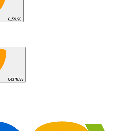
€159.90
€4379.99
€934.41