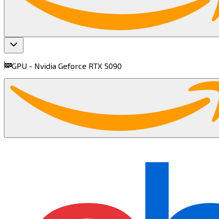
GPU -
Nvidia Geforce RTX 5090​​​​‌ ‍ ​‍​‍‌‍ ‌ ​‍‌‍‍‌‌‍‌ ‌‍‍‌‌‍ ‍​‍​‍​ ‍‍​‍​‍‌ ​ ‌‍​‌‌‍ ‍‌‍‍‌‌ ‌​‌ ‍‌​‍ ‍‌‍‍‌‌‍ ​‍​‍​‍ ​​‍​‍‌‍‍​‌ ​‍‌‍‌‌‌‍‌‍​‍​‍​ ‍‍​‍​‍​‍ ‌‍​‌‌‍‌​‌‍ ‌‌‍‍‌‌‍ ‍​‍ ‌‍‍‌‌‍ ‍‌ ‌​‌‍‌‌‌‍ ‍‌ ‌​​‍ ‌‍‌‌‌‍‌​‌‍‍‌‌ ‌​​‍ ‌‍ ‌‌‍ ‌‍‌​‌‍‌‌​ ‌‌ ​​‌ ​‍‌‍‌‌‌ ​ ‌‍‌‌‌‍ ‍‌ ‌​‌‍​‌‌ ‌​‌‍‍‌‌‍ ‌‍ ‍​ ‍ ‌‍‍‌‌‍‌​​ ‌​ ​​​ ‌‌‌‍‌‌‌‍‌​‌‍​ ​ ​​​ ​‌​ ‌‌​‍ ‌​ ​ ​ ‌‌​ ​‌​ ​ ​‍ ‌​ ‌​‌‍​‍​ ​‌​ ‌‌​‍ ‌​ ‍​​ ​ ​ ‌ ‌‍​‍​‍ ‌​ ​‌​ ​‍​ ‌​​ ‌​‌‍​‌​ ​ ‌‍​ ‌‍​‍‌‍​‌‌‍‌​​ ‌​​ ​‍​ ‍ ‌ ‌​‌ ‍‌‌ ​​‌‍‌‌​ ‌‌‍‌ ‌ ​​‌ ‌‌​ ‍ ‌ ​​‌‍​‌‌ ‌​‌‍‍​​ ‌‌‍ ‍‌‍​‌‌‍ ‌‌‍‌‌​ ‌‍​‍‌‍​‌‌ ​ ‌‍‌‌‌‌‌‌‌ ​‍‌‍ ​​ ‌​‍‌‌​ ​‍‌​‌‍‌‍​‌‌‍‌​‌‍ ‌‌‍‍‌‌‍ ‍​‍‌‍‌‍‍‌‌‍‌​​ ‌​ ​​​ ‌‌‌‍‌‌‌‍‌​‌‍​ ​ ​​​ ​‌​ ‌‌​‍ ‌​ ​ ​ ‌‌​ ​‌​ ​ ​‍ ‌​ ‌​‌‍​‍​ ​‌​ ‌‌​‍ ‌​ ‍​​ ​ ​ ‌ ‌‍​‍​‍ ‌​ ​‌​ ​‍​ ‌​​ ‌​‌‍​‌​ ​ ‌‍​ ‌‍​‍‌‍​‌‌‍‌​​ ‌​​ ​‍​‍‌‍‌ ‌​‌ ‍‌‌ ​​‌‍‌‌​ ‌‌‍‌ ‌ ​​‌ ‌‌​‍‌‍‌ ​​‌‍​‌‌ ‌​‌‍‍​​ ‌‌‍ ‍‌‍​‌‌‍ ‌‌‍‌‌​‍‌‍‌ ​​‌‍‌‌‌ ​‍‌ ​ ‌ ​​‌‍‌‌‌‍​ ‌ ‌​‌‍‍‌‌ ‌‍‌‍‌‌​ ‌‌ ​​‌ ‌‌‌‍​‍‌‍ ​‌‍‍‌‌ ​ ‌‍‍​‌‍‌‌‌‍‌​​‍​‍‌ ‌
find more on
cpus.gg