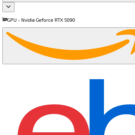
GPU -
Nvidia Geforce RTX 5090​​​​‌ ‍ ​‍​‍‌‍ ‌ ​‍‌‍‍‌‌‍‌ ‌‍‍‌‌‍ ‍​‍​‍​ ‍‍​‍​‍‌ ​ ‌‍​‌‌‍ ‍‌‍‍‌‌ ‌​‌ ‍‌​‍ ‍‌‍‍‌‌‍ ​‍​‍​‍ ​​‍​‍‌‍‍​‌ ​‍‌‍‌‌‌‍‌‍​‍​‍​ ‍‍​‍​‍​‍ ‌‍​‌‌‍‌​‌‍ ‌‌‍‍‌‌‍ ‍​‍ ‌‍‍‌‌‍ ‍‌ ‌​‌‍‌‌‌‍ ‍‌ ‌​​‍ ‌‍‌‌‌‍‌​‌‍‍‌‌ ‌​​‍ ‌‍ ‌‌‍ ‌‍‌​‌‍‌‌​ ‌‌ ​​‌ ​‍‌‍‌‌‌ ​ ‌‍‌‌‌‍ ‍‌ ‌​‌‍​‌‌ ‌​‌‍‍‌‌‍ ‌‍ ‍​ ‍ ‌‍‍‌‌‍‌​​ ‌​ ​​​ ‌‌‌‍‌‌‌‍‌​‌‍​ ​ ​​​ ​‌​ ‌‌​‍ ‌​ ​ ​ ‌‌​ ​‌​ ​ ​‍ ‌​ ‌​‌‍​‍​ ​‌​ ‌‌​‍ ‌​ ‍​​ ​ ​ ‌ ‌‍​‍​‍ ‌​ ​‌​ ​‍​ ‌​​ ‌​‌‍​‌​ ​ ‌‍​ ‌‍​‍‌‍​‌‌‍‌​​ ‌​​ ​‍​ ‍ ‌ ‌​‌ ‍‌‌ ​​‌‍‌‌​ ‌‌‍‌ ‌ ​​‌ ‌‌​ ‍ ‌ ​​‌‍​‌‌ ‌​‌‍‍​​ ‌‌‍ ‍‌‍​‌‌‍ ‌‌‍‌‌​ ‌‍​‍‌‍​‌‌ ​ ‌‍‌‌‌‌‌‌‌ ​‍‌‍ ​​ ‌​‍‌‌​ ​‍‌​‌‍‌‍​‌‌‍‌​‌‍ ‌‌‍‍‌‌‍ ‍​‍‌‍‌‍‍‌‌‍‌​​ ‌​ ​​​ ‌‌‌‍‌‌‌‍‌​‌‍​ ​ ​​​ ​‌​ ‌‌​‍ ‌​ ​ ​ ‌‌​ ​‌​ ​ ​‍ ‌​ ‌​‌‍​‍​ ​‌​ ‌‌​‍ ‌​ ‍​​ ​ ​ ‌ ‌‍​‍​‍ ‌​ ​‌​ ​‍​ ‌​​ ‌​‌‍​‌​ ​ ‌‍​ ‌‍​‍‌‍​‌‌‍‌​​ ‌​​ ​‍​‍‌‍‌ ‌​‌ ‍‌‌ ​​‌‍‌‌​ ‌‌‍‌ ‌ ​​‌ ‌‌​‍‌‍‌ ​​‌‍​‌‌ ‌​‌‍‍​​ ‌‌‍ ‍‌‍​‌‌‍ ‌‌‍‌‌​‍‌‍‌ ​​‌‍‌‌‌ ​‍‌ ​ ‌ ​​‌‍‌‌‌‍​ ‌ ‌​‌‍‍‌‌ ‌‍‌‍‌‌​ ‌‌ ​​‌ ‌‌‌‍​‍‌‍ ​‌‍‍‌‌ ​ ‌‍‍​‌‍‌‌‌‍‌​​‍​‍‌ ‌
find more on
cpus.gg