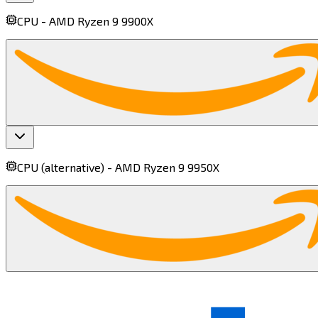
CPU -
AMD Ryzen 9 9900X​​​​‌ ‍ ​‍​‍‌‍ ‌ ​‍‌‍‍‌‌‍‌ ‌‍‍‌‌‍ ‍​‍​‍​ ‍‍​‍​‍‌ ​ ‌‍​‌‌‍ ‍‌‍‍‌‌ ‌​‌ ‍‌​‍ ‍‌‍‍‌‌‍ ​‍​‍​‍ ​​‍​‍‌‍‍​‌ ​‍‌‍‌‌‌‍‌‍​‍​‍​ ‍‍​‍​‍​‍ ‌‍​‌‌‍‌​‌‍ ‌‌‍‍‌‌‍ ‍​‍ ‌‍‍‌‌‍ ‍‌ ‌​‌‍‌‌‌‍ ‍‌ ‌​​‍ ‌‍‌‌‌‍‌​‌‍‍‌‌ ‌​​‍ ‌‍ ‌‌‍ ‌‍‌​‌‍‌‌​ ‌‌ ​​‌ ​‍‌‍‌‌‌ ​ ‌‍‌‌‌‍ ‍‌ ‌​‌‍​‌‌ ‌​‌‍‍‌‌‍ ‌‍ ‍​ ‍ ‌‍‍‌‌‍‌​​ ‌‌‍​‌​ ‍‌​ ​‍‌‍‌​​ ‌‍‌‍​‌​ ​‍​ ​​​‍ ‌​ ‌‌​ ‌‌​ ​ ​ ‌‌​‍ ‌​ ‌​​ ‌​​ ​‌​ ​‍​‍ ‌‌‍​‌​ ‌ ​ ‍​​ ​‌​‍ ‌​ ‌​‌‍‌‍​ ​‍​ ​​​ ​​‌‍​‍‌‍​‌‌‍‌​​ ‌‍​ ‌‌​ ‌ ​ ‌‌​ ‍ ‌ ‌​‌ ‍‌‌ ​​‌‍‌‌​ ‌‌‍​ ‌ ​​‌ ‌‌​ ‍ ‌ ​​‌‍​‌‌ ‌​‌‍‍​​ ‌‌‍ ‍‌‍​‌‌‍ ‌‌‍‌‌​ ‌‍​‍‌‍​‌‌ ​ ‌‍‌‌‌‌‌‌‌ ​‍‌‍ ​​ ‌​‍‌‌​ ​‍‌​‌‍‌‍​‌‌‍‌​‌‍ ‌‌‍‍‌‌‍ ‍​‍‌‍‌‍‍‌‌‍‌​​ ‌‌‍​‌​ ‍‌​ ​‍‌‍‌​​ ‌‍‌‍​‌​ ​‍​ ​​​‍ ‌​ ‌‌​ ‌‌​ ​ ​ ‌‌​‍ ‌​ ‌​​ ‌​​ ​‌​ ​‍​‍ ‌‌‍​‌​ ‌ ​ ‍​​ ​‌​‍ ‌​ ‌​‌‍‌‍​ ​‍​ ​​​ ​​‌‍​‍‌‍​‌‌‍‌​​ ‌‍​ ‌‌​ ‌ ​ ‌‌​‍‌‍‌ ‌​‌ ‍‌‌ ​​‌‍‌‌​ ‌‌‍​ ‌ ​​‌ ‌‌​‍‌‍‌ ​​‌‍​‌‌ ‌​‌‍‍​​ ‌‌‍ ‍‌‍​‌‌‍ ‌‌‍‌‌​‍‌‍‌ ​​‌‍‌‌‌ ​‍‌ ​ ‌ ​​‌‍‌‌‌‍​ ‌ ‌​‌‍‍‌‌ ‌‍‌‍‌‌​ ‌‌ ​​‌ ‌‌‌‍​‍‌‍ ​‌‍‍‌‌ ​ ‌‍‍​‌‍‌‌‌‍‌​​‍​‍‌ ‌
CPU (alternative) -
AMD Ryzen 9 9950X​​​​‌ ‍ ​‍​‍‌‍ ‌ ​‍‌‍‍‌‌‍‌ ‌‍‍‌‌‍ ‍​‍​‍​ ‍‍​‍​‍‌ ​ ‌‍​‌‌‍ ‍‌‍‍‌‌ ‌​‌ ‍‌​‍ ‍‌‍‍‌‌‍ ​‍​‍​‍ ​​‍​‍‌‍‍​‌ ​‍‌‍‌‌‌‍‌‍​‍​‍​ ‍‍​‍​‍​‍ ‌‍​‌‌‍‌​‌‍ ‌‌‍‍‌‌‍ ‍​‍ ‌‍‍‌‌‍ ‍‌ ‌​‌‍‌‌‌‍ ‍‌ ‌​​‍ ‌‍‌‌‌‍‌​‌‍‍‌‌ ‌​​‍ ‌‍ ‌‌‍ ‌‍‌​‌‍‌‌​ ‌‌ ​​‌ ​‍‌‍‌‌‌ ​ ‌‍‌‌‌‍ ‍‌ ‌​‌‍​‌‌ ‌​‌‍‍‌‌‍ ‌‍ ‍​ ‍ ‌‍‍‌‌‍‌​​ ‌​ ​‌​ ‌‍‌‍‌‍​ ‌​​ ​​​ ‌‌‌‍​‌​ ‌ ​‍ ‌​ ​‍​ ​‌‌‍​ ‌‍‌‌​‍ ‌​ ‌​​ ‍​‌‍​‍​ ‍‌​‍ ‌​ ‍‌​ ‌​​ ‌​‌‍‌‌​‍ ‌​ ‍​‌‍​‍​ ‌‍​ ‌ ​ ​‍​ ‍‌‌‍​‌​ ‌​‌‍‌‌​ ‌‍​ ‌‌​ ‌ ​ ‍ ‌ ‌​‌ ‍‌‌ ​​‌‍‌‌​ ‌‌‍​ ‌ ​​‌ ‌‌​ ‍ ‌ ​​‌‍​‌‌ ‌​‌‍‍​​ ‌‌‍ ‍‌‍​‌‌‍ ‌‌‍‌‌​ ‌‍​‍‌‍​‌‌ ​ ‌‍‌‌‌‌‌‌‌ ​‍‌‍ ​​ ‌​‍‌‌​ ​‍‌​‌‍‌‍​‌‌‍‌​‌‍ ‌‌‍‍‌‌‍ ‍​‍‌‍‌‍‍‌‌‍‌​​ ‌​ ​‌​ ‌‍‌‍‌‍​ ‌​​ ​​​ ‌‌‌‍​‌​ ‌ ​‍ ‌​ ​‍​ ​‌‌‍​ ‌‍‌‌​‍ ‌​ ‌​​ ‍​‌‍​‍​ ‍‌​‍ ‌​ ‍‌​ ‌​​ ‌​‌‍‌‌​‍ ‌​ ‍​‌‍​‍​ ‌‍​ ‌ ​ ​‍​ ‍‌‌‍​‌​ ‌​‌‍‌‌​ ‌‍​ ‌‌​ ‌ ​‍‌‍‌ ‌​‌ ‍‌‌ ​​‌‍‌‌​ ‌‌‍​ ‌ ​​‌ ‌‌​‍‌‍‌ ​​‌‍​‌‌ ‌​‌‍‍​​ ‌‌‍ ‍‌‍​‌‌‍ ‌‌‍‌‌​‍‌‍‌ ​​‌‍‌‌‌ ​‍‌ ​ ‌ ​​‌‍‌‌‌‍​ ‌ ‌​‌‍‍‌‌ ‌‍‌‍‌‌​ ‌‌ ​​‌ ‌‌‌‍​‍‌‍ ​‌‍‍‌‌ ​ ‌‍‍​‌‍‌‌‌‍‌​​‍​‍‌ ‌