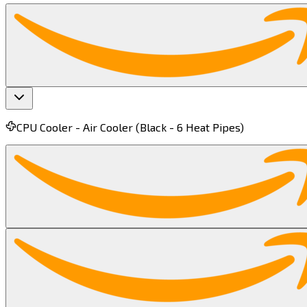
The AMD Ryzen 9 9900X comes with 12 cores and 24 threads, 
can't afford a 9950X and need a CPU for strictly workstation applications that desire more than 8 cores.​​​​‌ ‍ ​‍​‍‌‍ ‌ ​‍‌‍‍‌‌‍‌ ‌‍‍‌‌‍ ‍​‍​‍​ ‍‍​‍​‍‌ ​ ‌‍​‌‌‍ ‍‌‍‍‌‌ ‌​‌ ‍‌​‍ ‍‌‍‍‌‌‍ ​‍​‍​‍ ​​‍​‍‌‍‍​‌ ​‍‌‍‌‌‌‍‌‍​‍​‍​ ‍‍​‍​‍​‍ ‌‍​‌‌‍‌​‌‍ ‌‌‍‍‌‌‍ ‍​‍ ‌‍‍‌‌‍ ‍‌ ‌​‌‍‌‌‌‍ ‍‌ ‌​​‍ ‌‍‌‌‌‍‌​‌‍‍‌‌ ‌​​‍ ‌‍ ‌‌‍ ‌‍‌​‌‍‌‌​ ‌‌ ​​‌ ​‍‌‍‌‌‌ ​ ‌‍‌‌‌‍ ‍‌ ‌​‌‍​‌‌ ‌​‌‍‍‌‌‍ ‌‍ ‍​ ‍ ‌‍‍‌‌‍‌​​ ‌‌‍​‌​ ‍‌​ ​‍‌‍‌​​ ‌‍‌‍​‌​ ​‍​ ​​​‍ ‌​ ‌‌​ ‌‌​ ​ ​ ‌‌​‍ ‌​ ‌​​ ‌​​ ​‌​ ​‍​‍ ‌‌‍​‌​ ‌ ​ ‍​​ ​‌​‍ ‌​ ‌​‌‍‌‍​ ​‍​ ​​​ ​​‌‍​‍‌‍​‌‌‍‌​​ ‌‍​ ‌‌​ ‌ ​ ‌‌​ ‍ ‌ ‌​‌ ‍‌‌ ​​‌‍‌‌​ ‌‌‍​ ‌ ​​‌ ‌‌​ ‍ ‌ ​​‌‍​‌‌ ‌​‌‍‍​​ ‌‌‍‍‌​ ​‌​ ‍​‌‍ ‍‌‌ ‌‍‌​‌‍‌‌‌ ​ ‌‍​ ‌ ​‍‌‍‍‌‌ ​​‌ ‌​‌‍‍‌‌‍ ‌‍ ‍​‍‌‌​ ‌‌‌​​‍‌‌ ‌‍‍ ‌‍‌‌‌ ‍‌​‍‌‌​ ​ ‌​‌​​‍‌‌​ ​ ‌​‌​​‍‌‌​ ​‍​ ​‍‌‍‌‌‌‍ ‍​‍‌‌​ ​‍​ ​‍​‍‌‌​ ‌‌‌​‌​​‍ ‍‌ ‌‍‌‍​‌‌‍ ​‌ ‌‌‌‍‌‌​ ‌‍​‍‌‍​‌‌ ​
CPU Cooler -
Air Cooler (Black - 6 Heat Pipes)​​​​‌ ‍ ​‍​‍‌‍ ‌ ​‍‌‍‍‌‌‍‌ ‌‍‍‌‌‍ ‍​‍​‍​ ‍‍​‍​‍‌ ​ ‌‍​‌‌‍ ‍‌‍‍‌‌ ‌​‌ ‍‌​‍ ‍‌‍‍‌‌‍ ​‍​‍​‍ ​​‍​‍‌‍‍​‌ ​‍‌‍‌‌‌‍‌‍​‍​‍​ ‍‍​‍​‍​‍ ‌‍​‌‌‍‌​‌‍ ‌‌‍‍‌‌‍ ‍​‍ ‌‍‍‌‌‍ ‍‌ ‌​‌‍‌‌‌‍ ‍‌ ‌​​‍ ‌‍‌‌‌‍‌​‌‍‍‌‌ ‌​​‍ ‌‍ ‌‌‍ ‌‍‌​‌‍‌‌​ ‌‌ ​​‌ ​‍‌‍‌‌‌ ​ ‌‍‌‌‌‍ ‍‌ ‌​‌‍​‌‌ ‌​‌‍‍‌‌‍ ‌‍ ‍​ ‍ ‌‍‍‌‌‍‌​​ ‌​ ​​​ ​​​ ‌‍​ ‍‌​ ‌‍​ ‌‌‌‍​ ​ ‌‍​‍ ‌​ ‍​‌‍‌‌‌‍‌​​ ‍​​‍ ‌​ ‌​​ ​ ‌‍​ ​ ​ ​‍ ‌​ ‍‌​ ​‌‌‍​‍​ ‍​​‍ ‌‌‍​‌‌‍‌​‌‍​ ​ ‌‍‌‍​‍​ ‍​​ ‌‍‌‍‌‌​ ​​​ ‌ ‌‍‌‍​ ​‌​ ‍ ‌ ‌​‌ ‍‌‌ ​​‌‍‌‌​ ‌‌‍​ ‌ ​​‌ ‌‌‌‍​ ‌‍ ‌‍ ‌‍ ​‌‍‌‌‌ ​‍​ ‍ ‌ ​​‌‍​‌‌ ‌​‌‍‍​​ ‌‌‍ ‍‌‍​‌‌‍ ‌‌‍‌‌​ ‌‍​‍‌‍​‌‌ ​ ‌‍‌‌‌‌‌‌‌ ​‍‌‍ ​​ ‌​‍‌‌​ ​‍‌​‌‍‌‍​‌‌‍‌​‌‍ ‌‌‍‍‌‌‍ ‍​‍‌‍‌‍‍‌‌‍‌​​ ‌​ ​​​ ​​​ ‌‍​ ‍‌​ ‌‍​ ‌‌‌‍​ ​ ‌‍​‍ ‌​ ‍​‌‍‌‌‌‍‌​​ ‍​​‍ ‌​ ‌​​ ​ ‌‍​ ​ ​ ​‍ ‌​ ‍‌​ ​‌‌‍​‍​ ‍​​‍ ‌‌‍​‌‌‍‌​‌‍​ ​ ‌‍‌‍​‍​ ‍​​ ‌‍‌‍‌‌​ ​​​ ‌ ‌‍‌‍​ ​‌​‍‌‍‌ ‌​‌ ‍‌‌ ​​‌‍‌‌​ ‌‌‍​ ‌ ​​‌ ‌‌‌‍​ ‌‍ ‌‍ ‌‍ ​‌‍‌‌‌ ​‍​‍‌‍‌ ​​‌‍​‌‌ ‌​‌‍‍​​ ‌‌‍ ‍‌‍​‌‌‍ ‌‌‍‌‌​‍‌‍‌ ​​‌‍‌‌‌ ​‍‌ ​ ‌ ​​‌‍‌‌‌‍​ ‌ ‌​‌‍‍‌‌ ‌‍‌‍‌‌​ ‌‌ ​​‌ ‌‌‌‍​‍‌‍ ​‌‍‍‌‌ ​ ‌‍‍​‌‍‌‌‌‍‌​​‍​‍‌ ‌
$499.99