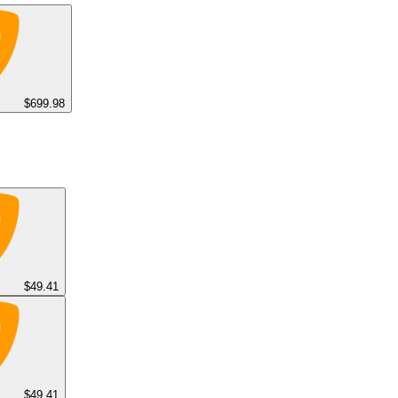
boosting up to 5.6 GHz, boasts 64MB L3 cache, a 120W TDP, an
 ‌‍‌‌‌‌‌‌‌ ​‍‌‍ ​​ ‌​‍‌‌​ ​‍‌​‌‍‌‍​‌‌‍‌​‌‍ ‌‌‍‍‌‌‍ ‍​‍‌‍‌‍‍‌‌‍‌​​ ‌‌‍​‌​ ‍‌​ ​‍‌‍‌​​ ‌‍‌‍​‌​ ​‍​ ​​​‍ ‌​ ‌‌​ ‌‌​ ​ ​ ‌‌​‍ ‌​ ‌​​ ‌​​ ​‌​ ​‍​‍ ‌‌‍​‌​ ‌ ​ ‍​​ ​‌​‍ ‌​ ‌​‌‍‌‍​ ​‍​ ​​​ ​​‌‍​‍‌‍​‌‌‍‌​​ ‌‍​ ‌‌​ ‌ ​ ‌‌​‍‌‍‌ ‌​‌ ‍‌‌ ​​‌‍‌‌​ ‌‌‍​ ‌ ​​‌ ‌‌​‍‌‍‌ ​​‌‍​‌‌ ‌​‌‍‍​​ ‌‌‍‍‌​ ​‌​ ‍​‌‍ ‍‌‌ ‌‍‌​‌‍‌‌‌ ​ ‌‍​ ‌ ​‍‌‍‍‌‌ ​​‌ ‌​‌‍‍‌‌‍ ‌‍ ‍​‍‌‌​ ‌‌‌​​‍‌‌ ‌‍‍ ‌‍‌‌‌ ‍‌​‍‌‌​ ​ ‌​‌​​‍‌‌​ ​ ‌​‌​​‍‌‌​ ​‍​ ​‍‌‍‌‌‌‍ ‍​‍‌‌​ ​‍​ ​‍​‍‌‌​ ‌‌‌​‌​​‍ ‍‌ ‌‍‌‍​‌‌‍ ​‌ ‌‌‌‍‌‌​‍‌‍‌ ​​‌‍‌‌‌ ​‍‌ ​ ‌ ​​‌‍‌‌‌‍​ ‌ ‌​‌‍‍‌‌ ‌‍‌‍‌‌​ ‌‌ ​​‌ ‌‌‌‍​‍‌‍ ​‌‍‍‌‌ ​ ‌‍‍​‌‍‌‌‌‍‌​​‍​‍‌ ‌
Other Retailers
$699.98
$49.41
$49.41