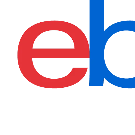
find more on
cpus.gg