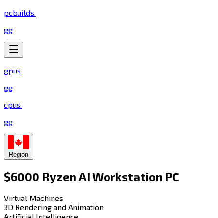
pcbuilds
.
gg
gpus
.
gg
cpus
.
gg
Region
$6000 Ryzen AI Workstation PC​​​​‌ ‍ ​‍​‍‌‍ ‌ ​‍‌‍‍‌‌‍‌ ‌‍‍‌‌‍ ‍​‍​‍​ ‍‍​‍​‍‌ ​ ‌‍​‌‌‍ ‍‌‍‍‌‌ ‌​‌ ‍‌​‍ ‍‌‍‍‌‌‍ ​‍​‍​‍ ​​‍​‍‌‍‍​‌ ​‍‌‍‌‌‌‍‌‍​‍​‍​ ‍‍​‍​‍​‍ ‌‍​‌‌‍‌​‌‍ ‌‌‍‍‌‌‍ ‍​‍ ‌‍‍‌‌‍ ‍‌ ‌​‌‍‌‌‌‍ ‍‌ ‌​​‍ ‌‍‌‌‌‍‌​‌‍‍‌‌ ‌​​‍ ‌‍ ‌‌‍ ‌‍‌​‌‍‌‌​ ‌‌ ​​‌ ​‍‌‍‌‌‌ ​ ‌‍‌‌‌‍ ‍‌ ‌​‌‍​‌‌ ‌​‌‍‍‌‌‍ ‌‍ ‍​ ‍ ‌‍‍‌‌‍‌​​ ‌​ ‍​‌‍‌‍​ ‌‌‌‍‌‌​ ‌ ​ ​ ​ ‍‌‌‍‌​​‍ ‌​ ​​​ ​ ​ ​‌‌‍‌‍​‍ ‌​ ‌​​ ​‍​ ‌ ​ ‌​​‍ ‌‌‍​‌​ ​​‌‍​‌‌‍​‌​‍ ‌‌‍‌‍‌‍​ ​ ‌ ‌‍​‍​ ​‌‌‍‌‌​ ‍‌​ ​​​ ‍​‌‍​‌​ ‌‍​ ‌​​ ‍ ‌ ‌​‌ ‍‌‌ ​​‌‍‌‌​ ‌‌‍​‍‌ ‌‌‌‍‍‌‌‍ ​‌‍‌​​ ‍ ‌ ​​‌‍​‌‌ ‌​‌‍‍​​ ‌‌‍‍‌​ ​‌​ ‍​‌‍ ‍‌‌ ‌‍ ‍‌‍​‌‌‍ ‌‌‍‌‌​‍‌‌​ ‌‌‌​​‍‌‌ ‌‍‍ ‌‍‌‌‌ ‍‌​‍‌‌​ ​ ‌​‌​​‍‌‌​ ​ ‌​‌​​‍‌‌​ ​‍​ ​‍‌‍‌‌‌‍ ‍​‍‌‌​ ​‍​ ​‍​‍‌‌​ ‌‌‌​‌​​‍ ‍‌ ‌‍‌‍​‌‌‍ ​‌ ‌‌‌‍‌‌​ ‌‍​‍‌‍​‌‌ ​ ‌‍‌‌‌‌‌‌‌ ​‍‌‍ ​​ ‌​‍‌‌​ ​‍‌​‌‍‌‍​‌‌‍‌​‌‍ ‌‌‍‍‌‌‍ ‍​‍‌‍‌‍‍‌‌‍‌​​ ‌​ ‍​‌‍‌‍​ ‌‌‌‍‌‌​ ‌ ​ ​ ​ ‍‌‌‍‌​​‍ ‌​ ​​​ ​ ​ ​‌‌‍‌‍​‍ ‌​ ‌​​ ​‍​ ‌ ​ ‌​​‍ ‌‌‍​‌​ ​​‌‍​‌‌‍​‌​‍ ‌‌‍‌‍‌‍​ ​ ‌ ‌‍​‍​ ​‌‌‍‌‌​ ‍‌​ ​​​ ‍​‌‍​‌​ ‌‍​ ‌​​‍‌‍‌ ‌​‌ ‍‌‌ ​​‌‍‌‌​ ‌‌‍​‍‌ ‌‌‌‍‍‌‌‍ ​‌‍‌​​‍‌‍‌ ​​‌‍​‌‌ ‌​‌‍‍​​ ‌‌‍‍‌​ ​‌​ ‍​‌‍ ‍‌‌ ‌‍ ‍‌‍​‌‌‍ ‌‌‍‌‌​‍‌‌​ ‌‌‌​​‍‌‌ ‌‍‍ ‌‍‌‌‌ ‍‌​‍‌‌​ ​ ‌​‌​​‍‌‌​ ​ ‌​‌​​‍‌‌​ ​‍​ ​‍‌‍‌‌‌‍ ‍​‍‌‌​ ​‍​ ​‍​‍‌‌​ ‌‌‌​‌​​‍ ‍‌ ‌‍‌‍​‌‌‍ ​‌ ‌‌‌‍‌‌​‍‌‍‌ ​​‌‍‌‌‌ ​‍‌ ​ ‌ ​​‌‍‌‌‌‍​ ‌ ‌​‌‍‍‌‌ ‌‍‌‍‌‌​ ‌‌ ​​‌ ‌‌‌‍​‍‌‍ ​‌‍‍‌‌ ​ ‌‍‍​‌‍‌‌‌‍‌​​‍​‍‌ ‌
Virtual Machines​​​​‌ ‍ ​‍​‍‌‍ ‌ ​‍‌‍‍‌‌‍‌ ‌‍‍‌‌‍ ‍​‍​‍​ ‍‍​‍​‍‌ ​ ‌‍​‌‌‍ ‍‌‍‍‌‌ ‌​‌ ‍‌​‍ ‍‌‍‍‌‌‍ ​‍​‍​‍ ​​‍​‍‌‍‍​‌ ​‍‌‍‌‌‌‍‌‍​‍​‍​ ‍‍​‍​‍​‍ ‌‍​‌‌‍‌​‌‍ ‌‌‍‍‌‌‍ ‍​‍ ‌‍‍‌‌‍ ‍‌ ‌​‌‍‌‌‌‍ ‍‌ ‌​​‍ ‌‍‌‌‌‍‌​‌‍‍‌‌ ‌​​‍ ‌‍ ‌‌‍ ‌‍‌​‌‍‌‌​ ‌‌ ​​‌ ​‍‌‍‌‌‌ ​ ‌‍‌‌‌‍ ‍‌ ‌​‌‍​‌‌ ‌​‌‍‍‌‌‍ ‌‍ ‍​ ‍ ‌‍‍‌‌‍‌​​ ‌​ ‌​​ ​‍​ ‌ ‌‍‌​​ ‌‌‌‍‌‍​ ‌‍​ ‌‍​‍ ‌​ ‌​‌‍​ ‌‍‌​​ ​ ​‍ ‌​ ‌​​ ​‌​ ‌​‌‍​‍​‍ ‌‌‍​‌​ ‍‌​ ‌ ‌‍‌​​‍ ‌​ ‌ ​ ​ ‌‍‌‌‌‍‌‍​ ‌‍​ ‌‌​ ​ ‌‍​ ​ ‌​​ ​‍​ ‍‌​ ​‌​ ‍ ‌ ‌​‌ ‍‌‌ ​​‌‍‌‌​ ‌‌ ‌​‌‍​‌‌‍‌ ​ ‍ ‌ ​​‌‍​‌‌ ‌​‌‍‍​​ ‌‌‍ ‍‌‍​‌‌‍ ‌‌‍‌‌​ ‌‍​‍‌‍​‌‌ ​ ‌‍‌‌‌‌‌‌‌ ​‍‌‍ ​​ ‌​‍‌‌​ ​‍‌​‌‍‌‍​‌‌‍‌​‌‍ ‌‌‍‍‌‌‍ ‍​‍‌‍‌‍‍‌‌‍‌​​ ‌​ ‌​​ ​‍​ ‌ ‌‍‌​​ ‌‌‌‍‌‍​ ‌‍​ ‌‍​‍ ‌​ ‌​‌‍​ ‌‍‌​​ ​ ​‍ ‌​ ‌​​ ​‌​ ‌​‌‍​‍​‍ ‌‌‍​‌​ ‍‌​ ‌ ‌‍‌​​‍ ‌​ ‌ ​ ​ ‌‍‌‌‌‍‌‍​ ‌‍​ ‌‌​ ​ ‌‍​ ​ ‌​​ ​‍​ ‍‌​ ​‌​‍‌‍‌ ‌​‌ ‍‌‌ ​​‌‍‌‌​ ‌‌ ‌​‌‍​‌‌‍‌ ​‍‌‍‌ ​​‌‍​‌‌ ‌​‌‍‍​​ ‌‌‍ ‍‌‍​‌‌‍ ‌‌‍‌‌​‍‌‍‌ ​​‌‍‌‌‌ ​‍‌ ​ ‌ ​​‌‍‌‌‌‍​ ‌ ‌​‌‍‍‌‌ ‌‍‌‍‌‌​ ‌‌ ​​‌ ‌‌‌‍​‍‌‍ ​‌‍‍‌‌ ​ ‌‍‍​‌‍‌‌‌‍‌​​‍​‍‌ ‌
3D Rendering and Animation​​​​‌ ‍ ​‍​‍‌‍ ‌ ​‍‌‍‍‌‌‍‌ ‌‍‍‌‌‍ ‍​‍​‍​ ‍‍​‍​‍‌ ​ ‌‍​‌‌‍ ‍‌‍‍‌‌ ‌​‌ ‍‌​‍ ‍‌‍‍‌‌‍ ​‍​‍​‍ ​​‍​‍‌‍‍​‌ ​‍‌‍‌‌‌‍‌‍​‍​‍​ ‍‍​‍​‍​‍ ‌‍​‌‌‍‌​‌‍ ‌‌‍‍‌‌‍ ‍​‍ ‌‍‍‌‌‍ ‍‌ ‌​‌‍‌‌‌‍ ‍‌ ‌​​‍ ‌‍‌‌‌‍‌​‌‍‍‌‌ ‌​​‍ ‌‍ ‌‌‍ ‌‍‌​‌‍‌‌​ ‌‌ ​​‌ ​‍‌‍‌‌‌ ​ ‌‍‌‌‌‍ ‍‌ ‌​‌‍​‌‌ ‌​‌‍‍‌‌‍ ‌‍ ‍​ ‍ ‌‍‍‌‌‍‌​​ ‌​ ‍​‌‍​‍‌‍​‍​ ​ ​ ‌‌​ ​ ​ ‌​​ ‌‌​‍ ‌‌‍​‍​ ​‍​ ​‌​ ​ ​‍ ‌​ ‌​‌‍​‌‌‍‌‍​ ​​​‍ ‌​ ‍‌​ ​‌​ ‌‌​ ‍‌​‍ ‌‌‍​‍‌‍​‌​ ‍​​ ‌​‌‍‌​‌‍‌​‌‍‌​​ ​​‌‍​ ​ ​‌​ ​‌‌‍​‍​ ‍ ‌ ‌​‌ ‍‌‌ ​​‌‍‌‌​ ‌‌ ‌​‌‍​‌‌‍‌ ​ ‍ ‌ ​​‌‍​‌‌ ‌​‌‍‍​​ ‌‌‍ ‍‌‍​‌‌‍ ‌‌‍‌‌​ ‌‍​‍‌‍​‌‌ ​ ‌‍‌‌‌‌‌‌‌ ​‍‌‍ ​​ ‌​‍‌‌​ ​‍‌​‌‍‌‍​‌‌‍‌​‌‍ ‌‌‍‍‌‌‍ ‍​‍‌‍‌‍‍‌‌‍‌​​ ‌​ ‍​‌‍​‍‌‍​‍​ ​ ​ ‌‌​ ​ ​ ‌​​ ‌‌​‍ ‌‌‍​‍​ ​‍​ ​‌​ ​ ​‍ ‌​ ‌​‌‍​‌‌‍‌‍​ ​​​‍ ‌​ ‍‌​ ​‌​ ‌‌​ ‍‌​‍ ‌‌‍​‍‌‍​‌​ ‍​​ ‌​‌‍‌​‌‍‌​‌‍‌​​ ​​‌‍​ ​ ​‌​ ​‌‌‍​‍​‍‌‍‌ ‌​‌ ‍‌‌ ​​‌‍‌‌​ ‌‌ ‌​‌‍​‌‌‍‌ ​‍‌‍‌ ​​‌‍​‌‌ ‌​‌‍‍​​ ‌‌‍ ‍‌‍​‌‌‍ ‌‌‍‌‌​‍‌‍‌ ​​‌‍‌‌‌ ​‍‌ ​ ‌ ​​‌‍‌‌‌‍​ ‌ ‌​‌‍‍‌‌ ‌‍‌‍‌‌​ ‌‌ ​​‌ ‌‌‌‍​‍‌‍ ​‌‍‍‌‌ ​ ‌‍‍​‌‍‌‌‌‍‌​​‍​‍‌ ‌
Artificial Intelligence​​​​‌ ‍ ​‍​‍‌‍ ‌ ​‍‌‍‍‌‌‍‌ ‌‍‍‌‌‍ ‍​‍​‍​ ‍‍​‍​‍‌ ​ ‌‍​‌‌‍ ‍‌‍‍‌‌ ‌​‌ ‍‌​‍ ‍‌‍‍‌‌‍ ​‍​‍​‍ ​​‍​‍‌‍‍​‌ ​‍‌‍‌‌‌‍‌‍​‍​‍​ ‍‍​‍​‍​‍ ‌‍​‌‌‍‌​‌‍ ‌‌‍‍‌‌‍ ‍​‍ ‌‍‍‌‌‍ ‍‌ ‌​‌‍‌‌‌‍ ‍‌ ‌​​‍ ‌‍‌‌‌‍‌​‌‍‍‌‌ ‌​​‍ ‌‍ ‌‌‍ ‌‍‌​‌‍‌‌​ ‌‌ ​​‌ ​‍‌‍‌‌‌ ​ ‌‍‌‌‌‍ ‍‌ ‌​‌‍​‌‌ ‌​‌‍‍‌‌‍ ‌‍ ‍​ ‍ ‌‍‍‌‌‍‌​​ ‌‌‍‌‌‌‍‌‌​ ‍​​ ​ ​ ​‍​ ‍​‌‍​‍​ ​‍​‍ ‌‌‍‌​​ ‌ ​ ​‍​ ​​​‍ ‌​ ‌​‌‍​‌​ ​​‌‍‌‍​‍ ‌​ ‍​​ ‌‌​ ‌‍​ ‍​​‍ ‌‌‍‌‍‌‍​‌​ ‌‌​ ​​​ ​‌‌‍​‍‌‍‌‌‌‍​‍​ ‍​‌‍​‌‌‍​‌​ ‍​​ ‍ ‌ ‌​‌ ‍‌‌ ​​‌‍‌‌​ ‌‌ ‌​‌‍​‌‌‍‌ ​ ‍ ‌ ​​‌‍​‌‌ ‌​‌‍‍​​ ‌‌‍ ‍‌‍​‌‌‍ ‌‌‍‌‌​ ‌‍​‍‌‍​‌‌ ​ ‌‍‌‌‌‌‌‌‌ ​‍‌‍ ​​ ‌​‍‌‌​ ​‍‌​‌‍‌‍​‌‌‍‌​‌‍ ‌‌‍‍‌‌‍ ‍​‍‌‍‌‍‍‌‌‍‌​​ ‌‌‍‌‌‌‍‌‌​ ‍​​ ​ ​ ​‍​ ‍​‌‍​‍​ ​‍​‍ ‌‌‍‌​​ ‌ ​ ​‍​ ​​​‍ ‌​ ‌​‌‍​‌​ ​​‌‍‌‍​‍ ‌​ ‍​​ ‌‌​ ‌‍​ ‍​​‍ ‌‌‍‌‍‌‍​‌​ ‌‌​ ​​​ ​‌‌‍​‍‌‍‌‌‌‍​‍​ ‍​‌‍​‌‌‍​‌​ ‍​​‍‌‍‌ ‌​‌ ‍‌‌ ​​‌‍‌‌​ ‌‌ ‌​‌‍​‌‌‍‌ ​‍‌‍‌ ​​‌‍​‌‌ ‌​‌‍‍​​ ‌‌‍ ‍‌‍​‌‌‍ ‌‌‍‌‌​‍‌‍‌ ​​‌‍‌‌‌ ​‍‌ ​ ‌ ​​‌‍‌‌‌‍​ ‌ ‌​‌‍‍‌‌ ‌‍‌‍‌‌​ ‌‌ ​​‌ ‌‌‌‍​‍‌‍ ​‌‍‍‌‌ ​ ‌‍‍​‌‍‌‌‌‍‌​​‍​‍‌ ‌