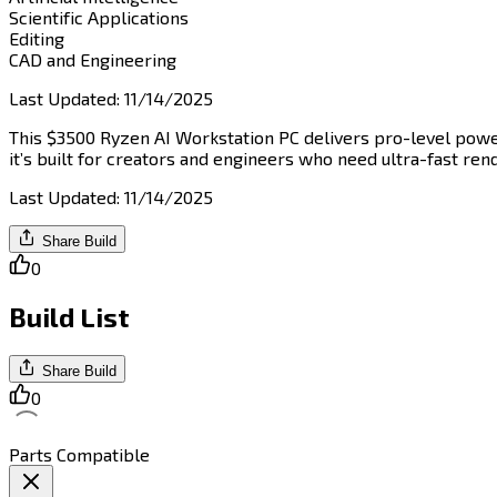
Scientific Applications​​​​‌ ‍ ​‍​‍‌‍ ‌ ​‍‌‍‍‌‌‍‌ ‌‍‍‌‌‍ ‍​‍​‍​ ‍‍​‍​‍‌ ​ ‌‍​‌‌‍ ‍‌‍‍‌‌ ‌​‌ ‍‌​‍ ‍‌‍‍‌‌‍ ​‍​‍​‍ ​​‍​‍‌‍‍​‌ ​‍‌‍‌‌‌‍‌‍​‍​‍​ ‍‍​‍​‍​‍ ‌‍​‌‌‍‌​‌‍ ‌‌‍‍‌‌‍ ‍​‍ ‌‍‍‌‌‍ ‍‌ ‌​‌‍‌‌‌‍ ‍‌ ‌​​‍ ‌‍‌‌‌‍‌​‌‍‍‌‌ ‌​​‍ ‌‍ ‌‌‍ ‌‍‌​‌‍‌‌​ ‌‌ ​​‌ ​‍‌‍‌‌‌ ​ ‌‍‌‌‌‍ ‍‌ ‌​‌‍​‌‌ ‌​‌‍‍‌‌‍ ‌‍ ‍​ ‍ ‌‍‍‌‌‍‌​​ ‌‌‍‌​‌‍​‌​ ‌ ​ ​‍‌‍​‌​ ​‍‌‍​‌​ ‌‍​‍ ‌‌‍‌​​ ‌​​ ‌‍‌‍‌‍​‍ ‌​ ‌​​ ​ ​ ‌‌​ ​ ​‍ ‌​ ‍​​ ​‌‌‍​‌​ ‌ ​‍ ‌‌‍​‍‌‍​‍‌‍​‌​ ‌‍​ ​​‌‍‌‍​ ​‌​ ‌ ​ ‍​​ ​​‌‍​ ​ ‍​​ ‍ ‌ ‌​‌ ‍‌‌ ​​‌‍‌‌​ ‌‌ ‌​‌‍​‌‌‍‌ ​ ‍ ‌ ​​‌‍​‌‌ ‌​‌‍‍​​ ‌‌‍ ‍‌‍​‌‌‍ ‌‌‍‌‌​ ‌‍​‍‌‍​‌‌ ​ ‌‍‌‌‌‌‌‌‌ ​‍‌‍ ​​ ‌​‍‌‌​ ​‍‌​‌‍‌‍​‌‌‍‌​‌‍ ‌‌‍‍‌‌‍ ‍​‍‌‍‌‍‍‌‌‍‌​​ ‌‌‍‌​‌‍​‌​ ‌ ​ ​‍‌‍​‌​ ​‍‌‍​‌​ ‌‍​‍ ‌‌‍‌​​ ‌​​ ‌‍‌‍‌‍​‍ ‌​ ‌​​ ​ ​ ‌‌​ ​ ​‍ ‌​ ‍​​ ​‌‌‍​‌​ ‌ ​‍ ‌‌‍​‍‌‍​‍‌‍​‌​ ‌‍​ ​​‌‍‌‍​ ​‌​ ‌ ​ ‍​​ ​​‌‍​ ​ ‍​​‍‌‍‌ ‌​‌ ‍‌‌ ​​‌‍‌‌​ ‌‌ ‌​‌‍​‌‌‍‌ ​‍‌‍‌ ​​‌‍​‌‌ ‌​‌‍‍​​ ‌‌‍ ‍‌‍​‌‌‍ ‌‌‍‌‌​‍‌‍‌ ​​‌‍‌‌‌ ​‍‌ ​ ‌ ​​‌‍‌‌‌‍​ ‌ ‌​‌‍‍‌‌ ‌‍‌‍‌‌​ ‌‌ ​​‌ ‌‌‌‍​‍‌‍ ​‌‍‍‌‌ ​ ‌‍‍​‌‍‌‌‌‍‌​​‍​‍‌ ‌
Editing​​​​‌ ‍ ​‍​‍‌‍ ‌ ​‍‌‍‍‌‌‍‌ ‌‍‍‌‌‍ ‍​‍​‍​ ‍‍​‍​‍‌ ​ ‌‍​‌‌‍ ‍‌‍‍‌‌ ‌​‌ ‍‌​‍ ‍‌‍‍‌‌‍ ​‍​‍​‍ ​​‍​‍‌‍‍​‌ ​‍‌‍‌‌‌‍‌‍​‍​‍​ ‍‍​‍​‍​‍ ‌‍​‌‌‍‌​‌‍ ‌‌‍‍‌‌‍ ‍​‍ ‌‍‍‌‌‍ ‍‌ ‌​‌‍‌‌‌‍ ‍‌ ‌​​‍ ‌‍‌‌‌‍‌​‌‍‍‌‌ ‌​​‍ ‌‍ ‌‌‍ ‌‍‌​‌‍‌‌​ ‌‌ ​​‌ ​‍‌‍‌‌‌ ​ ‌‍‌‌‌‍ ‍‌ ‌​‌‍​‌‌ ‌​‌‍‍‌‌‍ ‌‍ ‍​ ‍ ‌‍‍‌‌‍‌​​ ‌‌‍‌​​ ‌ ‌‍​‍‌‍‌​​ ​‌‌‍​ ​ ‌‍​ ‌​​‍ ‌​ ​‍​ ‌ ​ ‌​​ ‍‌​‍ ‌​ ‌​​ ​‍​ ​ ​ ‍‌​‍ ‌​ ‍​​ ​​​ ‌​‌‍‌‍​‍ ‌​ ‌‍‌‍‌‍‌‍​ ​ ‌‌​ ‌‌‌‍‌​​ ​‌​ ‌ ‌‍​‍‌‍​‍‌‍‌‌​ ​‌​ ‍ ‌ ‌​‌ ‍‌‌ ​​‌‍‌‌​ ‌‌ ‌​‌‍​‌‌‍‌ ​ ‍ ‌ ​​‌‍​‌‌ ‌​‌‍‍​​ ‌‌‍ ‍‌‍​‌‌‍ ‌‌‍‌‌​ ‌‍​‍‌‍​‌‌ ​ ‌‍‌‌‌‌‌‌‌ ​‍‌‍ ​​ ‌​‍‌‌​ ​‍‌​‌‍‌‍​‌‌‍‌​‌‍ ‌‌‍‍‌‌‍ ‍​‍‌‍‌‍‍‌‌‍‌​​ ‌‌‍‌​​ ‌ ‌‍​‍‌‍‌​​ ​‌‌‍​ ​ ‌‍​ ‌​​‍ ‌​ ​‍​ ‌ ​ ‌​​ ‍‌​‍ ‌​ ‌​​ ​‍​ ​ ​ ‍‌​‍ ‌​ ‍​​ ​​​ ‌​‌‍‌‍​‍ ‌​ ‌‍‌‍‌‍‌‍​ ​ ‌‌​ ‌‌‌‍‌​​ ​‌​ ‌ ‌‍​‍‌‍​‍‌‍‌‌​ ​‌​‍‌‍‌ ‌​‌ ‍‌‌ ​​‌‍‌‌​ ‌‌ ‌​‌‍​‌‌‍‌ ​‍‌‍‌ ​​‌‍​‌‌ ‌​‌‍‍​​ ‌‌‍ ‍‌‍​‌‌‍ ‌‌‍‌‌​‍‌‍‌ ​​‌‍‌‌‌ ​‍‌ ​ ‌ ​​‌‍‌‌‌‍​ ‌ ‌​‌‍‍‌‌ ‌‍‌‍‌‌​ ‌‌ ​​‌ ‌‌‌‍​‍‌‍ ​‌‍‍‌‌ ​ ‌‍‍​‌‍‌‌‌‍‌​​‍​‍‌ ‌
CAD and Engineering​​​​‌ ‍ ​‍​‍‌‍ ‌ ​‍‌‍‍‌‌‍‌ ‌‍‍‌‌‍ ‍​‍​‍​ ‍‍​‍​‍‌ ​ ‌‍​‌‌‍ ‍‌‍‍‌‌ ‌​‌ ‍‌​‍ ‍‌‍‍‌‌‍ ​‍​‍​‍ ​​‍​‍‌‍‍​‌ ​‍‌‍‌‌‌‍‌‍​‍​‍​ ‍‍​‍​‍​‍ ‌‍​‌‌‍‌​‌‍ ‌‌‍‍‌‌‍ ‍​‍ ‌‍‍‌‌‍ ‍‌ ‌​‌‍‌‌‌‍ ‍‌ ‌​​‍ ‌‍‌‌‌‍‌​‌‍‍‌‌ ‌​​‍ ‌‍ ‌‌‍ ‌‍‌​‌‍‌‌​ ‌‌ ​​‌ ​‍‌‍‌‌‌ ​ ‌‍‌‌‌‍ ‍‌ ‌​‌‍​‌‌ ‌​‌‍‍‌‌‍ ‌‍ ‍​ ‍ ‌‍‍‌‌‍‌​​ ‌‌‍​‍​ ​‍‌‍​‌‌‍​‍‌‍‌​​ ​‍​ ‍‌‌‍​‌​‍ ‌​ ​‍‌‍​‌‌‍‌​​ ‍‌​‍ ‌​ ‌​​ ‌‍‌‍​‌​ ​‍​‍ ‌​ ‍​‌‍‌​​ ​‌​ ‌‌​‍ ‌​ ​‍​ ​​​ ​‍​ ‌‌‌‍‌‌​ ​ ​ ‌‌​ ​ ​ ​‌‌‍‌​​ ​​​ ​ ​ ‍ ‌ ‌​‌ ‍‌‌ ​​‌‍‌‌​ ‌‌ ‌​‌‍​‌‌‍‌ ​ ‍ ‌ ​​‌‍​‌‌ ‌​‌‍‍​​ ‌‌‍ ‍‌‍​‌‌‍ ‌‌‍‌‌​ ‌‍​‍‌‍​‌‌ ​ ‌‍‌‌‌‌‌‌‌ ​‍‌‍ ​​ ‌​‍‌‌​ ​‍‌​‌‍‌‍​‌‌‍‌​‌‍ ‌‌‍‍‌‌‍ ‍​‍‌‍‌‍‍‌‌‍‌​​ ‌‌‍​‍​ ​‍‌‍​‌‌‍​‍‌‍‌​​ ​‍​ ‍‌‌‍​‌​‍ ‌​ ​‍‌‍​‌‌‍‌​​ ‍‌​‍ ‌​ ‌​​ ‌‍‌‍​‌​ ​‍​‍ ‌​ ‍​‌‍‌​​ ​‌​ ‌‌​‍ ‌​ ​‍​ ​​​ ​‍​ ‌‌‌‍‌‌​ ​ ​ ‌‌​ ​ ​ ​‌‌‍‌​​ ​​​ ​ ​‍‌‍‌ ‌​‌ ‍‌‌ ​​‌‍‌‌​ ‌‌ ‌​‌‍​‌‌‍‌ ​‍‌‍‌ ​​‌‍​‌‌ ‌​‌‍‍​​ ‌‌‍ ‍‌‍​‌‌‍ ‌‌‍‌‌​‍‌‍‌ ​​‌‍‌‌‌ ​‍‌ ​ ‌ ​​‌‍‌‌‌‍​ ‌ ‌​‌‍‍‌‌ ‌‍‌‍‌‌​ ‌‌ ​​‌ ‌‌‌‍​‍‌‍ ​‌‍‍‌‌ ​ ‌‍‍​‌‍‌‌‌‍‌​​‍​‍‌ ‌
Last Updated
:
11/14/2025
This $3500 Ryzen AI Workstation PC delivers pro-level powe
it’s built for creators and engineers who need ultra-fast rendering, smooth multitasking, and next-gen performance.​​​​‌ ‍ ​‍​‍‌‍ ‌ ​‍‌‍‍‌‌‍‌ ‌‍‍‌‌‍ ‍​‍​‍​ ‍‍​‍​‍‌ ​ ‌‍​‌‌‍ ‍‌‍‍‌‌ ‌​‌ ‍‌​‍ ‍‌‍‍‌‌‍ ​‍​‍​‍ ​​‍​‍‌‍‍​‌ ​‍‌‍‌‌‌‍‌‍​‍​‍​ ‍‍​‍​‍​‍ ‌‍​‌‌‍‌​‌‍ ‌‌‍‍‌‌‍ ‍​‍ ‌‍‍‌‌‍ ‍‌ ‌​‌‍‌‌‌‍ ‍‌ ‌​​‍ ‌‍‌‌‌‍‌​‌‍‍‌‌ ‌​​‍ ‌‍ ‌‌‍ ‌‍‌​‌‍‌‌​ ‌‌ ​​‌ ​‍‌‍‌‌‌ ​ ‌‍‌‌‌‍ ‍‌ ‌​‌‍​‌‌ ‌​‌‍‍‌‌‍ ‌‍ ‍​ ‍ ‌‍‍‌‌‍‌​​ ‌​ ‍​‌‍‌‍​ ‌‌‌‍‌‌​ ‌ ​ ​ ​ ‍‌‌‍‌​​‍ ‌​ ​​​ ​ ​ ​‌‌‍‌‍​‍ ‌​ ‌​​ ​‍​ ‌ ​ ‌​​‍ ‌‌‍​‌​ ​​‌‍​‌‌‍​‌​‍ ‌‌‍‌‍‌‍​ ​ ‌ ‌‍​‍​ ​‌‌‍‌‌​ ‍‌​ ​​​ ‍​‌‍​‌​ ‌‍​ ‌​​ ‍ ‌ ‌​‌ ‍‌‌ ​​‌‍‌‌​ ‌‌‍​‍‌ ‌‌‌‍‍‌‌‍ ​‌‍‌​​ ‍ ‌ ​​‌‍​‌‌ ‌​‌‍‍​​ ‌‌‍‍‌​ ​‌​ ‍​‌‍ ‍‌‌ ‌ ​ ‌‍‍​‌‍ ‌ ​‍‌ ‌​‌‌ ‌‍‌​‌‍‌‌‌ ​ ‌‍​ ​‍‌‌​ ‌‌‌​​‍‌‌ ‌‍‍ ‌‍‌‌‌ ‍‌​‍‌‌​ ​ ‌​‌​​‍‌‌​ ​ ‌​‌​​‍‌‌​ ​‍​ ​‍‌‍‌‌‌‍ ‍​‍‌‌​ ​‍​ ​‍​‍‌‌​ ‌‌‌​‌​​‍ ‍‌ ‌‍‌‍​‌‌‍ ​‌ ‌‌‌‍‌‌​‍‌‌​ ‌‌‌​​‍‌‌ ‌‍‍ ‌‍‌‌‌ ‍‌​‍‌‌​ ​ ‌​‌​​‍‌‌​ ​ ‌​‌​​‍‌‌​ ​‍​ ​‍​ ‌‍​ ​ ​ ​‍​ ‍‌​ ​​​ ‌​​ ​ ​ ​ ​ ‍‌​ ‍​‌‍​‌​ ​‌​‍‌‌​ ​‍​ ​‍​‍‌‌​ ‌‌‌​‌​​‍ ‍‌‍​ ‌‍‍​‌‍‍‌‌‍ ​‌‍‌​‌ ​‍‌‍‌‌‌‍ ‍​‍‌‌​ ‌‌‌​​‍‌‌ ‌‍‍ ‌‍‌‌‌ ‍‌​‍‌‌​ ​ ‌​‌​​‍‌‌​ ​ ‌​‌​​‍‌‌​ ​‍​ ​‍‌‍‌‌‌‍​‍​ ‍​​ ​​‌‍‌​‌‍​‍‌‍​ ‌
Last Updated
:
11/14/2025
Share Build
0
Build List
Share Build
0
Parts Compatible