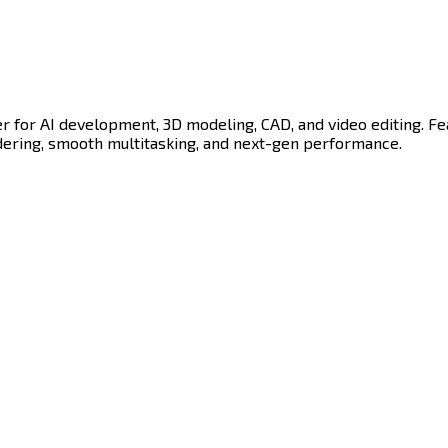
r for AI development, 3D modeling, CAD, and video editing. 
‍‌‌​ ​ ​ ‌​‌‍‌‌‌‍​‍​‍‌‌​ ​‍​ ​‍​‍‌‌​ ‌‌‌​‌​​‍ ‍‌ ‌​‌‍‌‌‌ ‍​‌ ‌​​ ‌‍​‍‌‍​‌‌ ​ ‌‍‌‌‌‌‌‌‌ ​‍‌‍ ​​ ‌​‍‌‌​ ​‍‌​‌‍‌‍​‌‌‍‌​‌‍ ‌‌‍‍‌‌‍ ‍​‍‌‍‌‍‍‌‌‍‌​​ ‌​ ‍​‌‍‌‍​ ‌‌‌‍‌‌​ ‌ ​ ​ ​ ‍‌‌‍‌​​‍ ‌​ ​​​ ​ ​ ​‌‌‍‌‍​‍ ‌​ ‌​​ ​‍​ ‌ ​ ‌​​‍ ‌‌‍​‌​ ​​‌‍​‌‌‍​‌​‍ ‌‌‍‌‍‌‍​ ​ ‌ ‌‍​‍​ ​‌‌‍‌‌​ ‍‌​ ​​​ ‍​‌‍​‌​ ‌‍​ ‌​​‍‌‍‌ ‌​‌ ‍‌‌ ​​‌‍‌‌​ ‌‌‍​‍‌ ‌‌‌‍‍‌‌‍ ​‌‍‌​​‍‌‍‌ ​​‌‍​‌‌ ‌​‌‍‍​​ ‌‌‍‍‌​ ​‌​ ‍​‌‍ ‍‌‌ ‌ ​ ‌‍‍​‌‍ ‌ ​‍‌ ‌​‌‌ ‌‍‌​‌‍‌‌‌ ​ ‌‍​ ​‍‌‌​ ‌‌‌​​‍‌‌ ‌‍‍ ‌‍‌‌‌ ‍‌​‍‌‌​ ​ ‌​‌​​‍‌‌​ ​ ‌​‌​​‍‌‌​ ​‍​ ​‍‌‍‌‌‌‍ ‍​‍‌‌​ ​‍​ ​‍​‍‌‌​ ‌‌‌​‌​​‍ ‍‌ ‌‍‌‍​‌‌‍ ​‌ ‌‌‌‍‌‌​‍‌‌​ ‌‌‌​​‍‌‌ ‌‍‍ ‌‍‌‌‌ ‍‌​‍‌‌​ ​ ‌​‌​​‍‌‌​ ​ ‌​‌​​‍‌‌​ ​‍​ ​‍​ ‌‍​ ​ ​ ​‍​ ‍‌​ ​​​ ‌​​ ​ ​ ​ ​ ‍‌​ ‍​‌‍​‌​ ​‌​‍‌‌​ ​‍​ ​‍​‍‌‌​ ‌‌‌​‌​​‍ ‍‌‍​ ‌‍‍​‌‍‍‌‌‍ ​‌‍‌​‌ ​‍‌‍‌‌‌‍ ‍​‍‌‌​ ‌‌‌​​‍‌‌ ‌‍‍ ‌‍‌‌‌ ‍‌​‍‌‌​ ​ ‌​‌​​‍‌‌​ ​ ‌​‌​​‍‌‌​ ​‍​ ​‍‌‍‌‌‌‍​‍​ ‍​​ ​​‌‍‌​‌‍​‍‌‍​ ‌‍‌‌​ ​ ​ ‌​‌‍‌‌‌‍​‍​‍‌‌​ ​‍​ ​‍​‍‌‌​ ‌‌‌​‌​​‍ ‍‌ ‌​‌‍‌‌‌ ‍​‌ ‌​​‍‌‍‌ ​​‌‍‌‌‌ ​‍‌ ​ ‌ ​​‌‍‌‌‌‍​ ‌ ‌​‌‍‍‌‌ ‌‍‌‍‌‌​ ‌‌ ​​‌ ‌‌‌‍​‍‌‍ ​‌‍‍‌‌ ​ ‌‍‍​‌‍‌‌‌‍‌​​‍​‍‌ ‌